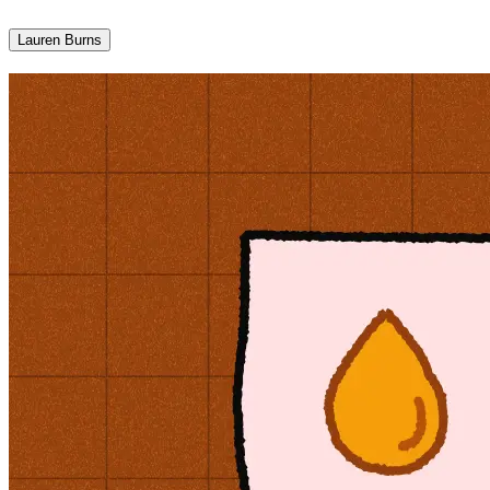
Lauren Burns​​​​‌ ‍ ​‍​‍‌‍ ‌ ​‍‌‍‍‌‌‍‌ ‌‍‍‌‌‍ ‍​‍​‍​ ‍‍​‍​‍‌ ​ ‌‍​‌‌‍ ‍‌‍‍‌‌ ‌​‌ ‍‌​‍ ‍‌‍‍‌‌‍ ​‍​‍​‍ ​​‍​‍‌‍‍​‌ ​‍‌‍‌‌‌‍‌‍​‍​‍​ ‍‍​‍​‍‌‍‍​‌ ‌​‌ ‌​‌ ​​​ ‍‍​‍ ​‍ ‌‍ ​‌‍ ‌‍​ ‌‍​‌‌‍ ​‌‍‍​‌‍ ‌ ​ ‌ ‌​​ ‍‍​ ​ ​ ​ ​ ​ ​ ​ ​‍ ‌‍‍‌‌‍ ‍‌ ‌​‌‍‌‌‌‍ ‍‌ ‌​​‍ ‌‍‌‌‌‍‌​‌‍‍‌‌ ‌​​‍ ‌‍ ‌‌‍ ‌‍‌​‌‍‌‌​ ‌‌ ​​‌ ​‍‌‍‌‌‌ ​ ‌‍‌‌‌‍ ‍‌ ‌​‌‍​‌‌ ‌​‌‍‍‌‌‍ ‌‍ ‍​ ‍ ‌‍‍‌‌‍‌​​ ‌​ ​‌​ ‌ ‌‍‌‍​ ‍​‌‍‌‍​ ​‌​ ​​‌‍​ ​‍ ‌‌‍​‌​ ​​​ ‌‌​ ​ ​‍ ‌​ ‌​​ ‌‌​ ‌‌​ ​‍​‍ ‌​ ‍​‌‍​‌‌‍‌​‌‍‌‌​‍ ‌‌‍‌‌‌‍‌​‌‍​‍​ ‌‌‌‍​ ​ ​ ​ ‍​​ ‌‍​ ‌​​ ‌ ‌‍​‍‌‍​ ​ ‍ ‌ ‌​‌ ‍‌‌ ​​‌‍‌‌​ ‌‌‍​‌‌ ‌‌‌ ‌​‌‍‍​‌‍ ‌ ​‍​ ‍ ‌ ​​‌‍​‌‌ ‌​‌‍‍​​ ‌‌‍ ‍‌‍​‌‌‍ ‌‌‍‌‌​ ‌‍​‍‌‍​‌‌ ​ ‌‍‌‌‌‌‌‌‌ ​‍‌‍ ​​ ‌‌‍‍​‌ ‌​‌ ‌​‌ ​​​‍‌‌​ ​ ‌​​‌​‍‌‌​ ​‍‌​‌‍​‍‌‌​ ​‍‌​‌‍‌‍ ​‌‍ ‌‍​ ‌‍​‌‌‍ ​‌‍‍​‌‍ ‌ ​ ‌ ‌​​‍‌‌​ ​ ‌​​‌​ ​ ​ ​ ​ ​ ​ ​ ​‍‌‍‌‍‍‌‌‍‌​​ ‌​ ​‌​ ‌ ‌‍‌‍​ ‍​‌‍‌‍​ ​‌​ ​​‌‍​ ​‍ ‌‌‍​‌​ ​​​ ‌‌​ ​ ​‍ ‌​ ‌​​ ‌‌​ ‌‌​ ​‍​‍ ‌​ ‍​‌‍​‌‌‍‌​‌‍‌‌​‍ ‌‌‍‌‌‌‍‌​‌‍​‍​ ‌‌‌‍​ ​ ​ ​ ‍​​ ‌‍​ ‌​​ ‌ ‌‍​‍‌‍​ ​‍‌‍‌ ‌​‌ ‍‌‌ ​​‌‍‌‌​ ‌‌‍​‌‌ ‌‌‌ ‌​‌‍‍​‌‍ ‌ ​‍​‍‌‍‌ ​​‌‍​‌‌ ‌​‌‍‍​​ ‌‌‍ ‍‌‍​‌‌‍ ‌‌‍‌‌​‍‌‍‌ ​​‌‍‌‌‌ ​‍‌ ​ ‌ ​​‌‍‌‌‌‍​ ‌ ‌​‌‍‍‌‌ ‌‍‌‍‌‌​ ‌‌ ​​‌ ‌‌‌‍​‍‌‍ ​‌‍‍‌‌ ​ ‌‍‍​‌‍‌‌‌‍‌​​‍​‍‌ ‌