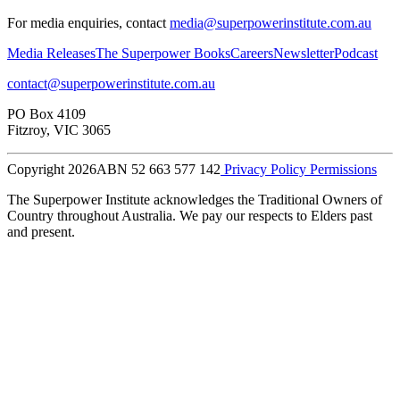
For media enquiries, contact
media@superpowerinstitute.com.au
Media Releases​​​​‌ ‍ ​‍​‍‌‍ ‌ ​‍‌‍‍‌‌‍‌ ‌‍‍‌‌‍ ‍​‍​‍​ ‍‍​‍​‍‌ ​ ‌‍​‌‌‍ ‍‌‍‍‌‌ ‌​‌ ‍‌​‍ ‍‌‍‍‌‌‍ ​‍​‍​‍ ​​‍​‍‌‍‍​‌ ​‍‌‍‌‌‌‍‌‍​‍​‍​ ‍‍​‍​‍‌‍‍​‌ ‌​‌ ‌​‌ ​​​ ‍‍​‍ ​‍ ‌‍ ​‌‍ ‌‍​ ‌‍​‌‌‍ ​‌‍‍​‌‍ ‌ ​ ‌ ‌​​ ‍‍​ ​ ​ ​ ​ ​ ​ ​ ​‍ ‌‍‍‌‌‍ ‍‌ ‌​‌‍‌‌‌‍ ‍‌ ‌​​‍ ‌‍‌‌‌‍‌​‌‍‍‌‌ ‌​​‍ ‌‍ ‌‌‍ ‌‍‌​‌‍‌‌​ ‌‌ ​​‌ ​‍‌‍‌‌‌ ​ ‌‍‌‌‌‍ ‍‌ ‌​‌‍​‌‌ ‌​‌‍‍‌‌‍ ‌‍ ‍​ ‍ ‌‍‍‌‌‍‌​​ ‌​ ​‍​ ‌‍​ ‌‌​ ‌‍​ ​​‌‍‌‌​ ‍​​ ​​​‍ ‌​ ‌ ​ ‌​​ ‌‍​ ‌‌​‍ ‌​ ‌​​ ‍​​ ​ ​ ‍‌​‍ ‌​ ‍​​ ‌‍​ ​‍​ ‍‌​‍ ‌​ ‌‌​ ‌‌​ ‌ ​ ​‍‌‍‌‍​ ‍​​ ​‍​ ‍‌​ ‌‌​ ‍​​ ​​‌‍‌‌​ ‍ ‌ ‌​‌ ‍‌‌ ​​‌‍‌‌​ ‌‌ ​ ‌‍‌‌‌ ‌​‌ ‌​‌‍‍‌‌‍ ‍‌‍‌ ‌ ​ ​ ‍ ‌ ​​‌‍​‌‌ ‌​‌‍‍​​ ‌‌‍‌‍‌‍ ‌‍ ‌ ‌​‌‍‌‌‌ ​‍‌​ ‌‌‍‌‌‌‍ ‍‌ ‌‌‌​‍‌‌ ‌​‌‍‌‌‌‍ ‌‌ ​ ​‍‌‌​ ‌‌‌​​‍‌‌ ‌‍‍ ‌‍‌‌‌ ‍‌​‍‌‌​ ​ ‌​‌​​‍‌‌​ ​ ‌​‌​​‍‌‌​ ​‍​ ​‍‌‍​ ‌‍​‌​ ‌​​ ​​​ ‍‌‌‍‌​​ ​‍​ ‌‍‌‍​ ​ ‌ ‌‍‌‌​ ‌‌​‍‌‌​ ​‍​ ​‍​‍‌‌​ ‌‌‌​‌​​‍ ‍‌‍ ​‌‍​‌‌‍​‍‌‍‌‌‌‍ ​​ ‌‍​‍‌‍​‌‌ ​ ‌‍‌‌‌‌‌‌‌ ​‍‌‍ ​​ ‌‌‍‍​‌ ‌​‌ ‌​‌ ​​​‍‌‌​ ​ ‌​​‌​‍‌‌​ ​‍‌​‌‍​‍‌‌​ ​‍‌​‌‍‌‍ ​‌‍ ‌‍​ ‌‍​‌‌‍ ​‌‍‍​‌‍ ‌ ​ ‌ ‌​​‍‌‌​ ​ ‌​​‌​ ​ ​ ​ ​ ​ ​ ​ ​‍‌‍‌‍‍‌‌‍‌​​ ‌​ ​‍​ ‌‍​ ‌‌​ ‌‍​ ​​‌‍‌‌​ ‍​​ ​​​‍ ‌​ ‌ ​ ‌​​ ‌‍​ ‌‌​‍ ‌​ ‌​​ ‍​​ ​ ​ ‍‌​‍ ‌​ ‍​​ ‌‍​ ​‍​ ‍‌​‍ ‌​ ‌‌​ ‌‌​ ‌ ​ ​‍‌‍‌‍​ ‍​​ ​‍​ ‍‌​ ‌‌​ ‍​​ ​​‌‍‌‌​‍‌‍‌ ‌​‌ ‍‌‌ ​​‌‍‌‌​ ‌‌ ​ ‌‍‌‌‌ ‌​‌ ‌​‌‍‍‌‌‍ ‍‌‍‌ ‌ ​ ​‍‌‍‌ ​​‌‍​‌‌ ‌​‌‍‍​​ ‌‌‍‌‍‌‍ ‌‍ ‌ ‌​‌‍‌‌‌ ​‍‌​ ‌‌‍‌‌‌‍ ‍‌ ‌‌‌​‍‌‌ ‌​‌‍‌‌‌‍ ‌‌ ​ ​‍‌‌​ ‌‌‌​​‍‌‌ ‌‍‍ ‌‍‌‌‌ ‍‌​‍‌‌​ ​ ‌​‌​​‍‌‌​ ​ ‌​‌​​‍‌‌​ ​‍​ ​‍‌‍​ ‌‍​‌​ ‌​​ ​​​ ‍‌‌‍‌​​ ​‍​ ‌‍‌‍​ ​ ‌ ‌‍‌‌​ ‌‌​‍‌‌​ ​‍​ ​‍​‍‌‌​ ‌‌‌​‌​​‍ ‍‌‍ ​‌‍​‌‌‍​‍‌‍‌‌‌‍ ​​‍‌‍‌ ​​‌‍‌‌‌ ​‍‌ ​ ‌ ​​‌‍‌‌‌‍​ ‌ ‌​‌‍‍‌‌ ‌‍‌‍‌‌​ ‌‌ ​​‌ ‌‌‌‍​‍‌‍ ​‌‍‍‌‌ ​ ‌‍‍​‌‍‌‌‌‍‌​​‍​‍‌ ‌
The Superpower Books​​​​‌ ‍ ​‍​‍‌‍ ‌ ​‍‌‍‍‌‌‍‌ ‌‍‍‌‌‍ ‍​‍​‍​ ‍‍​‍​‍‌ ​ ‌‍​‌‌‍ ‍‌‍‍‌‌ ‌​‌ ‍‌​‍ ‍‌‍‍‌‌‍ ​‍​‍​‍ ​​‍​‍‌‍‍​‌ ​‍‌‍‌‌‌‍‌‍​‍​‍​ ‍‍​‍​‍‌‍‍​‌ ‌​‌ ‌​‌ ​​​ ‍‍​‍ ​‍ ‌‍ ​‌‍ ‌‍​ ‌‍​‌‌‍ ​‌‍‍​‌‍ ‌ ​ ‌ ‌​​ ‍‍​ ​ ​ ​ ​ ​ ​ ​ ​‍ ‌‍‍‌‌‍ ‍‌ ‌​‌‍‌‌‌‍ ‍‌ ‌​​‍ ‌‍‌‌‌‍‌​‌‍‍‌‌ ‌​​‍ ‌‍ ‌‌‍ ‌‍‌​‌‍‌‌​ ‌‌ ​​‌ ​‍‌‍‌‌‌ ​ ‌‍‌‌‌‍ ‍‌ ‌​‌‍​‌‌ ‌​‌‍‍‌‌‍ ‌‍ ‍​ ‍ ‌‍‍‌‌‍‌​​ ‌​ ​‍​ ‌‍​ ‌‌​ ‌‍​ ​​‌‍‌‌​ ‍​​ ​​​‍ ‌​ ‌ ​ ‌​​ ‌‍​ ‌‌​‍ ‌​ ‌​​ ‍​​ ​ ​ ‍‌​‍ ‌​ ‍​​ ‌‍​ ​‍​ ‍‌​‍ ‌​ ‌‌​ ‌‌​ ‌ ​ ​‍‌‍‌‍​ ‍​​ ​‍​ ‍‌​ ‌‌​ ‍​​ ​​‌‍‌‌​ ‍ ‌ ‌​‌ ‍‌‌ ​​‌‍‌‌​ ‌‌ ​ ‌‍‌‌‌ ‌​‌ ‌​‌‍‍‌‌‍ ‍‌‍‌ ‌ ​ ​ ‍ ‌ ​​‌‍​‌‌ ‌​‌‍‍​​ ‌‌‍‌‍‌‍ ‌‍ ‌ ‌​‌‍‌‌‌ ​‍‌​ ‌‌‍‌‌‌‍ ‍‌ ‌‌‌​‍‌‌ ‌​‌‍‌‌‌‍ ‌‌ ​ ​‍‌‌​ ‌‌‌​​‍‌‌ ‌‍‍ ‌‍‌‌‌ ‍‌​‍‌‌​ ​ ‌​‌​​‍‌‌​ ​ ‌​‌​​‍‌‌​ ​‍​ ​‍​ ‌‍​ ‌ ​ ‌‌​ ​​​ ​‍​ ‌​‌‍‌​​ ‍​‌‍‌‌​ ‌‌‌‍‌‌​ ‍​​‍‌‌​ ​‍​ ​‍​‍‌‌​ ‌‌‌​‌​​‍ ‍‌‍ ​‌‍​‌‌‍​‍‌‍‌‌‌‍ ​​ ‌‍​‍‌‍​‌‌ ​ ‌‍‌‌‌‌‌‌‌ ​‍‌‍ ​​ ‌‌‍‍​‌ ‌​‌ ‌​‌ ​​​‍‌‌​ ​ ‌​​‌​‍‌‌​ ​‍‌​‌‍​‍‌‌​ ​‍‌​‌‍‌‍ ​‌‍ ‌‍​ ‌‍​‌‌‍ ​‌‍‍​‌‍ ‌ ​ ‌ ‌​​‍‌‌​ ​ ‌​​‌​ ​ ​ ​ ​ ​ ​ ​ ​‍‌‍‌‍‍‌‌‍‌​​ ‌​ ​‍​ ‌‍​ ‌‌​ ‌‍​ ​​‌‍‌‌​ ‍​​ ​​​‍ ‌​ ‌ ​ ‌​​ ‌‍​ ‌‌​‍ ‌​ ‌​​ ‍​​ ​ ​ ‍‌​‍ ‌​ ‍​​ ‌‍​ ​‍​ ‍‌​‍ ‌​ ‌‌​ ‌‌​ ‌ ​ ​‍‌‍‌‍​ ‍​​ ​‍​ ‍‌​ ‌‌​ ‍​​ ​​‌‍‌‌​‍‌‍‌ ‌​‌ ‍‌‌ ​​‌‍‌‌​ ‌‌ ​ ‌‍‌‌‌ ‌​‌ ‌​‌‍‍‌‌‍ ‍‌‍‌ ‌ ​ ​‍‌‍‌ ​​‌‍​‌‌ ‌​‌‍‍​​ ‌‌‍‌‍‌‍ ‌‍ ‌ ‌​‌‍‌‌‌ ​‍‌​ ‌‌‍‌‌‌‍ ‍‌ ‌‌‌​‍‌‌ ‌​‌‍‌‌‌‍ ‌‌ ​ ​‍‌‌​ ‌‌‌​​‍‌‌ ‌‍‍ ‌‍‌‌‌ ‍‌​‍‌‌​ ​ ‌​‌​​‍‌‌​ ​ ‌​‌​​‍‌‌​ ​‍​ ​‍​ ‌‍​ ‌ ​ ‌‌​ ​​​ ​‍​ ‌​‌‍‌​​ ‍​‌‍‌‌​ ‌‌‌‍‌‌​ ‍​​‍‌‌​ ​‍​ ​‍​‍‌‌​ ‌‌‌​‌​​‍ ‍‌‍ ​‌‍​‌‌‍​‍‌‍‌‌‌‍ ​​‍‌‍‌ ​​‌‍‌‌‌ ​‍‌ ​ ‌ ​​‌‍‌‌‌‍​ ‌ ‌​‌‍‍‌‌ ‌‍‌‍‌‌​ ‌‌ ​​‌ ‌‌‌‍​‍‌‍ ​‌‍‍‌‌ ​ ‌‍‍​‌‍‌‌‌‍‌​​‍​‍‌ ‌
Careers​​​​‌ ‍ ​‍​‍‌‍ ‌ ​‍‌‍‍‌‌‍‌ ‌‍‍‌‌‍ ‍​‍​‍​ ‍‍​‍​‍‌ ​ ‌‍​‌‌‍ ‍‌‍‍‌‌ ‌​‌ ‍‌​‍ ‍‌‍‍‌‌‍ ​‍​‍​‍ ​​‍​‍‌‍‍​‌ ​‍‌‍‌‌‌‍‌‍​‍​‍​ ‍‍​‍​‍‌‍‍​‌ ‌​‌ ‌​‌ ​​​ ‍‍​‍ ​‍ ‌‍ ​‌‍ ‌‍​ ‌‍​‌‌‍ ​‌‍‍​‌‍ ‌ ​ ‌ ‌​​ ‍‍​ ​ ​ ​ ​ ​ ​ ​ ​‍ ‌‍‍‌‌‍ ‍‌ ‌​‌‍‌‌‌‍ ‍‌ ‌​​‍ ‌‍‌‌‌‍‌​‌‍‍‌‌ ‌​​‍ ‌‍ ‌‌‍ ‌‍‌​‌‍‌‌​ ‌‌ ​​‌ ​‍‌‍‌‌‌ ​ ‌‍‌‌‌‍ ‍‌ ‌​‌‍​‌‌ ‌​‌‍‍‌‌‍ ‌‍ ‍​ ‍ ‌‍‍‌‌‍‌​​ ‌​ ​‍​ ‌‍​ ‌‌​ ‌‍​ ​​‌‍‌‌​ ‍​​ ​​​‍ ‌​ ‌ ​ ‌​​ ‌‍​ ‌‌​‍ ‌​ ‌​​ ‍​​ ​ ​ ‍‌​‍ ‌​ ‍​​ ‌‍​ ​‍​ ‍‌​‍ ‌​ ‌‌​ ‌‌​ ‌ ​ ​‍‌‍‌‍​ ‍​​ ​‍​ ‍‌​ ‌‌​ ‍​​ ​​‌‍‌‌​ ‍ ‌ ‌​‌ ‍‌‌ ​​‌‍‌‌​ ‌‌ ​ ‌‍‌‌‌ ‌​‌ ‌​‌‍‍‌‌‍ ‍‌‍‌ ‌ ​ ​ ‍ ‌ ​​‌‍​‌‌ ‌​‌‍‍​​ ‌‌‍‌‍‌‍ ‌‍ ‌ ‌​‌‍‌‌‌ ​‍‌​ ‌‌‍‌‌‌‍ ‍‌ ‌‌‌​‍‌‌ ‌​‌‍‌‌‌‍ ‌‌ ​ ​‍‌‌​ ‌‌‌​​‍‌‌ ‌‍‍ ‌‍‌‌‌ ‍‌​‍‌‌​ ​ ‌​‌​​‍‌‌​ ​ ‌​‌​​‍‌‌​ ​‍​ ​‍‌‍‌‌​ ‌‌‌‍‌​​ ‌‍​ ‌ ‌‍‌​‌‍​‌​ ‌ ​ ‌ ​ ‌ ​ ​​‌‍​‌​‍‌‌​ ​‍​ ​‍​‍‌‌​ ‌‌‌​‌​​‍ ‍‌‍ ​‌‍​‌‌‍​‍‌‍‌‌‌‍ ​​ ‌‍​‍‌‍​‌‌ ​ ‌‍‌‌‌‌‌‌‌ ​‍‌‍ ​​ ‌‌‍‍​‌ ‌​‌ ‌​‌ ​​​‍‌‌​ ​ ‌​​‌​‍‌‌​ ​‍‌​‌‍​‍‌‌​ ​‍‌​‌‍‌‍ ​‌‍ ‌‍​ ‌‍​‌‌‍ ​‌‍‍​‌‍ ‌ ​ ‌ ‌​​‍‌‌​ ​ ‌​​‌​ ​ ​ ​ ​ ​ ​ ​ ​‍‌‍‌‍‍‌‌‍‌​​ ‌​ ​‍​ ‌‍​ ‌‌​ ‌‍​ ​​‌‍‌‌​ ‍​​ ​​​‍ ‌​ ‌ ​ ‌​​ ‌‍​ ‌‌​‍ ‌​ ‌​​ ‍​​ ​ ​ ‍‌​‍ ‌​ ‍​​ ‌‍​ ​‍​ ‍‌​‍ ‌​ ‌‌​ ‌‌​ ‌ ​ ​‍‌‍‌‍​ ‍​​ ​‍​ ‍‌​ ‌‌​ ‍​​ ​​‌‍‌‌​‍‌‍‌ ‌​‌ ‍‌‌ ​​‌‍‌‌​ ‌‌ ​ ‌‍‌‌‌ ‌​‌ ‌​‌‍‍‌‌‍ ‍‌‍‌ ‌ ​ ​‍‌‍‌ ​​‌‍​‌‌ ‌​‌‍‍​​ ‌‌‍‌‍‌‍ ‌‍ ‌ ‌​‌‍‌‌‌ ​‍‌​ ‌‌‍‌‌‌‍ ‍‌ ‌‌‌​‍‌‌ ‌​‌‍‌‌‌‍ ‌‌ ​ ​‍‌‌​ ‌‌‌​​‍‌‌ ‌‍‍ ‌‍‌‌‌ ‍‌​‍‌‌​ ​ ‌​‌​​‍‌‌​ ​ ‌​‌​​‍‌‌​ ​‍​ ​‍‌‍‌‌​ ‌‌‌‍‌​​ ‌‍​ ‌ ‌‍‌​‌‍​‌​ ‌ ​ ‌ ​ ‌ ​ ​​‌‍​‌​‍‌‌​ ​‍​ ​‍​‍‌‌​ ‌‌‌​‌​​‍ ‍‌‍ ​‌‍​‌‌‍​‍‌‍‌‌‌‍ ​​‍‌‍‌ ​​‌‍‌‌‌ ​‍‌ ​ ‌ ​​‌‍‌‌‌‍​ ‌ ‌​‌‍‍‌‌ ‌‍‌‍‌‌​ ‌‌ ​​‌ ‌‌‌‍​‍‌‍ ​‌‍‍‌‌ ​ ‌‍‍​‌‍‌‌‌‍‌​​‍​‍‌ ‌
Newsletter​​​​‌ ‍ ​‍​‍‌‍ ‌ ​‍‌‍‍‌‌‍‌ ‌‍‍‌‌‍ ‍​‍​‍​ ‍‍​‍​‍‌ ​ ‌‍​‌‌‍ ‍‌‍‍‌‌ ‌​‌ ‍‌​‍ ‍‌‍‍‌‌‍ ​‍​‍​‍ ​​‍​‍‌‍‍​‌ ​‍‌‍‌‌‌‍‌‍​‍​‍​ ‍‍​‍​‍‌‍‍​‌ ‌​‌ ‌​‌ ​​​ ‍‍​‍ ​‍ ‌‍ ​‌‍ ‌‍​ ‌‍​‌‌‍ ​‌‍‍​‌‍ ‌ ​ ‌ ‌​​ ‍‍​ ​ ​ ​ ​ ​ ​ ​ ​‍ ‌‍‍‌‌‍ ‍‌ ‌​‌‍‌‌‌‍ ‍‌ ‌​​‍ ‌‍‌‌‌‍‌​‌‍‍‌‌ ‌​​‍ ‌‍ ‌‌‍ ‌‍‌​‌‍‌‌​ ‌‌ ​​‌ ​‍‌‍‌‌‌ ​ ‌‍‌‌‌‍ ‍‌ ‌​‌‍​‌‌ ‌​‌‍‍‌‌‍ ‌‍ ‍​ ‍ ‌‍‍‌‌‍‌​​ ‌​ ​‍​ ‌‍​ ‌‌​ ‌‍​ ​​‌‍‌‌​ ‍​​ ​​​‍ ‌​ ‌ ​ ‌​​ ‌‍​ ‌‌​‍ ‌​ ‌​​ ‍​​ ​ ​ ‍‌​‍ ‌​ ‍​​ ‌‍​ ​‍​ ‍‌​‍ ‌​ ‌‌​ ‌‌​ ‌ ​ ​‍‌‍‌‍​ ‍​​ ​‍​ ‍‌​ ‌‌​ ‍​​ ​​‌‍‌‌​ ‍ ‌ ‌​‌ ‍‌‌ ​​‌‍‌‌​ ‌‌ ​ ‌‍‌‌‌ ‌​‌ ‌​‌‍‍‌‌‍ ‍‌‍‌ ‌ ​ ​ ‍ ‌ ​​‌‍​‌‌ ‌​‌‍‍​​ ‌‌‍‌‍‌‍ ‌‍ ‌ ‌​‌‍‌‌‌ ​‍‌​ ‌‌‍‌‌‌‍ ‍‌ ‌‌‌​‍‌‌ ‌​‌‍‌‌‌‍ ‌‌ ​ ​‍‌‌​ ‌‌‌​​‍‌‌ ‌‍‍ ‌‍‌‌‌ ‍‌​‍‌‌​ ​ ‌​‌​​‍‌‌​ ​ ‌​‌​​‍‌‌​ ​‍​ ​‍​ ​‍‌‍​‍​ ​​​ ​ ​ ‍‌​ ​‍‌‍​‌​ ‍​‌‍​‌​ ‌ ​ ​​‌‍‌‍​‍‌‌​ ​‍​ ​‍​‍‌‌​ ‌‌‌​‌​​‍ ‍‌‍ ​‌‍​‌‌‍​‍‌‍‌‌‌‍ ​​ ‌‍​‍‌‍​‌‌ ​ ‌‍‌‌‌‌‌‌‌ ​‍‌‍ ​​ ‌‌‍‍​‌ ‌​‌ ‌​‌ ​​​‍‌‌​ ​ ‌​​‌​‍‌‌​ ​‍‌​‌‍​‍‌‌​ ​‍‌​‌‍‌‍ ​‌‍ ‌‍​ ‌‍​‌‌‍ ​‌‍‍​‌‍ ‌ ​ ‌ ‌​​‍‌‌​ ​ ‌​​‌​ ​ ​ ​ ​ ​ ​ ​ ​‍‌‍‌‍‍‌‌‍‌​​ ‌​ ​‍​ ‌‍​ ‌‌​ ‌‍​ ​​‌‍‌‌​ ‍​​ ​​​‍ ‌​ ‌ ​ ‌​​ ‌‍​ ‌‌​‍ ‌​ ‌​​ ‍​​ ​ ​ ‍‌​‍ ‌​ ‍​​ ‌‍​ ​‍​ ‍‌​‍ ‌​ ‌‌​ ‌‌​ ‌ ​ ​‍‌‍‌‍​ ‍​​ ​‍​ ‍‌​ ‌‌​ ‍​​ ​​‌‍‌‌​‍‌‍‌ ‌​‌ ‍‌‌ ​​‌‍‌‌​ ‌‌ ​ ‌‍‌‌‌ ‌​‌ ‌​‌‍‍‌‌‍ ‍‌‍‌ ‌ ​ ​‍‌‍‌ ​​‌‍​‌‌ ‌​‌‍‍​​ ‌‌‍‌‍‌‍ ‌‍ ‌ ‌​‌‍‌‌‌ ​‍‌​ ‌‌‍‌‌‌‍ ‍‌ ‌‌‌​‍‌‌ ‌​‌‍‌‌‌‍ ‌‌ ​ ​‍‌‌​ ‌‌‌​​‍‌‌ ‌‍‍ ‌‍‌‌‌ ‍‌​‍‌‌​ ​ ‌​‌​​‍‌‌​ ​ ‌​‌​​‍‌‌​ ​‍​ ​‍​ ​‍‌‍​‍​ ​​​ ​ ​ ‍‌​ ​‍‌‍​‌​ ‍​‌‍​‌​ ‌ ​ ​​‌‍‌‍​‍‌‌​ ​‍​ ​‍​‍‌‌​ ‌‌‌​‌​​‍ ‍‌‍ ​‌‍​‌‌‍​‍‌‍‌‌‌‍ ​​‍‌‍‌ ​​‌‍‌‌‌ ​‍‌ ​ ‌ ​​‌‍‌‌‌‍​ ‌ ‌​‌‍‍‌‌ ‌‍‌‍‌‌​ ‌‌ ​​‌ ‌‌‌‍​‍‌‍ ​‌‍‍‌‌ ​ ‌‍‍​‌‍‌‌‌‍‌​​‍​‍‌ ‌
Podcast​​​​‌ ‍ ​‍​‍‌‍ ‌ ​‍‌‍‍‌‌‍‌ ‌‍‍‌‌‍ ‍​‍​‍​ ‍‍​‍​‍‌ ​ ‌‍​‌‌‍ ‍‌‍‍‌‌ ‌​‌ ‍‌​‍ ‍‌‍‍‌‌‍ ​‍​‍​‍ ​​‍​‍‌‍‍​‌ ​‍‌‍‌‌‌‍‌‍​‍​‍​ ‍‍​‍​‍‌‍‍​‌ ‌​‌ ‌​‌ ​​​ ‍‍​‍ ​‍ ‌‍ ​‌‍ ‌‍​ ‌‍​‌‌‍ ​‌‍‍​‌‍ ‌ ​ ‌ ‌​​ ‍‍​ ​ ​ ​ ​ ​ ​ ​ ​‍ ‌‍‍‌‌‍ ‍‌ ‌​‌‍‌‌‌‍ ‍‌ ‌​​‍ ‌‍‌‌‌‍‌​‌‍‍‌‌ ‌​​‍ ‌‍ ‌‌‍ ‌‍‌​‌‍‌‌​ ‌‌ ​​‌ ​‍‌‍‌‌‌ ​ ‌‍‌‌‌‍ ‍‌ ‌​‌‍​‌‌ ‌​‌‍‍‌‌‍ ‌‍ ‍​ ‍ ‌‍‍‌‌‍‌​​ ‌​ ​‍​ ‌‍​ ‌‌​ ‌‍​ ​​‌‍‌‌​ ‍​​ ​​​‍ ‌​ ‌ ​ ‌​​ ‌‍​ ‌‌​‍ ‌​ ‌​​ ‍​​ ​ ​ ‍‌​‍ ‌​ ‍​​ ‌‍​ ​‍​ ‍‌​‍ ‌​ ‌‌​ ‌‌​ ‌ ​ ​‍‌‍‌‍​ ‍​​ ​‍​ ‍‌​ ‌‌​ ‍​​ ​​‌‍‌‌​ ‍ ‌ ‌​‌ ‍‌‌ ​​‌‍‌‌​ ‌‌ ​ ‌‍‌‌‌ ‌​‌ ‌​‌‍‍‌‌‍ ‍‌‍‌ ‌ ​ ​ ‍ ‌ ​​‌‍​‌‌ ‌​‌‍‍​​ ‌‌‍‌‍‌‍ ‌‍ ‌ ‌​‌‍‌‌‌ ​‍‌​ ‌‌‍‌‌‌‍ ‍‌ ‌‌‌​‍‌‌ ‌​‌‍‌‌‌‍ ‌‌ ​ ​‍‌‌​ ‌‌‌​​‍‌‌ ‌‍‍ ‌‍‌‌‌ ‍‌​‍‌‌​ ​ ‌​‌​​‍‌‌​ ​ ‌​‌​​‍‌‌​ ​‍​ ​‍​ ‌‍‌‍‌‌​ ‍​​ ​ ​ ​​​ ‍‌​ ‌​​ ​​​ ​‍‌‍‌‍‌‍​ ​ ​‍​‍‌‌​ ​‍​ ​‍​‍‌‌​ ‌‌‌​‌​​‍ ‍‌‍ ​‌‍​‌‌‍​‍‌‍‌‌‌‍ ​​ ‌‍​‍‌‍​‌‌ ​ ‌‍‌‌‌‌‌‌‌ ​‍‌‍ ​​ ‌‌‍‍​‌ ‌​‌ ‌​‌ ​​​‍‌‌​ ​ ‌​​‌​‍‌‌​ ​‍‌​‌‍​‍‌‌​ ​‍‌​‌‍‌‍ ​‌‍ ‌‍​ ‌‍​‌‌‍ ​‌‍‍​‌‍ ‌ ​ ‌ ‌​​‍‌‌​ ​ ‌​​‌​ ​ ​ ​ ​ ​ ​ ​ ​‍‌‍‌‍‍‌‌‍‌​​ ‌​ ​‍​ ‌‍​ ‌‌​ ‌‍​ ​​‌‍‌‌​ ‍​​ ​​​‍ ‌​ ‌ ​ ‌​​ ‌‍​ ‌‌​‍ ‌​ ‌​​ ‍​​ ​ ​ ‍‌​‍ ‌​ ‍​​ ‌‍​ ​‍​ ‍‌​‍ ‌​ ‌‌​ ‌‌​ ‌ ​ ​‍‌‍‌‍​ ‍​​ ​‍​ ‍‌​ ‌‌​ ‍​​ ​​‌‍‌‌​‍‌‍‌ ‌​‌ ‍‌‌ ​​‌‍‌‌​ ‌‌ ​ ‌‍‌‌‌ ‌​‌ ‌​‌‍‍‌‌‍ ‍‌‍‌ ‌ ​ ​‍‌‍‌ ​​‌‍​‌‌ ‌​‌‍‍​​ ‌‌‍‌‍‌‍ ‌‍ ‌ ‌​‌‍‌‌‌ ​‍‌​ ‌‌‍‌‌‌‍ ‍‌ ‌‌‌​‍‌‌ ‌​‌‍‌‌‌‍ ‌‌ ​ ​‍‌‌​ ‌‌‌​​‍‌‌ ‌‍‍ ‌‍‌‌‌ ‍‌​‍‌‌​ ​ ‌​‌​​‍‌‌​ ​ ‌​‌​​‍‌‌​ ​‍​ ​‍​ ‌‍‌‍‌‌​ ‍​​ ​ ​ ​​​ ‍‌​ ‌​​ ​​​ ​‍‌‍‌‍‌‍​ ​ ​‍​‍‌‌​ ​‍​ ​‍​‍‌‌​ ‌‌‌​‌​​‍ ‍‌‍ ​‌‍​‌‌‍​‍‌‍‌‌‌‍ ​​‍‌‍‌ ​​‌‍‌‌‌ ​‍‌ ​ ‌ ​​‌‍‌‌‌‍​ ‌ ‌​‌‍‍‌‌ ‌‍‌‍‌‌​ ‌‌ ​​‌ ‌‌‌‍​‍‌‍ ​‌‍‍‌‌ ​ ‌‍‍​‌‍‌‌‌‍‌​​‍​‍‌ ‌
contact@superpowerinstitute.com.au
PO Box 4109
Fitzroy, VIC 3065
Copyright 2026
ABN 52 663 577 142
Privacy Policy
Permissions
The Superpower Institute acknowledges the Traditional Owners of
Country throughout Australia. We pay our respects to Elders past
and present.​​​​‌ ‍ ​‍​‍‌‍ ‌ ​‍‌‍‍‌‌‍‌ ‌‍‍‌‌‍ ‍​‍​‍​ ‍‍​‍​‍‌ ​ ‌‍​‌‌‍ ‍‌‍‍‌‌ ‌​‌ ‍‌​‍ ‍‌‍‍‌‌‍ ​‍​‍​‍ ​​‍​‍‌‍‍​‌ ​‍‌‍‌‌‌‍‌‍​‍​‍​ ‍‍​‍​‍‌‍‍​‌ ‌​‌ ‌​‌ ​​​ ‍‍​‍ ​‍ ‌‍ ​‌‍ ‌‍​ ‌‍​‌‌‍ ​‌‍‍​‌‍ ‌ ​ ‌ ‌​​ ‍‍​ ​ ​ ​ ​ ​ ​ ​ ​‍ ‌‍‍‌‌‍ ‍‌ ‌​‌‍‌‌‌‍ ‍‌ ‌​​‍ ‌‍‌‌‌‍‌​‌‍‍‌‌ ‌​​‍ ‌‍ ‌‌‍ ‌‍‌​‌‍‌‌​ ‌‌ ​​‌ ​‍‌‍‌‌‌ ​ ‌‍‌‌‌‍ ‍‌ ‌​‌‍​‌‌ ‌​‌‍‍‌‌‍ ‌‍ ‍​ ‍ ‌‍‍‌‌‍‌​​ ‌​ ​‍​ ‌‍​ ‌‌​ ‌‍​ ​​‌‍‌‌​ ‍​​ ​​​‍ ‌​ ‌ ​ ‌​​ ‌‍​ ‌‌​‍ ‌​ ‌​​ ‍​​ ​ ​ ‍‌​‍ ‌​ ‍​​ ‌‍​ ​‍​ ‍‌​‍ ‌​ ‌‌​ ‌‌​ ‌ ​ ​‍‌‍‌‍​ ‍​​ ​‍​ ‍‌​ ‌‌​ ‍​​ ​​‌‍‌‌​ ‍ ‌ ‌​‌ ‍‌‌ ​​‌‍‌‌​ ‌‌ ​ ‌‍‌‌‌ ‌​‌ ‌​‌‍‍‌‌‍ ‍‌‍‌ ‌ ​ ​ ‍ ‌ ​​‌‍​‌‌ ‌​‌‍‍​​ ‌‌‍​‌‌‍​ ‌‍‍ ‌‍ ‍‌‍ ‌ ‌ ‌‍ ​‌‍‌‌‌‍‌​‌‍‌ ‌‍‌‌‌‍ ‌‌‍‌‌‌‍ ‍‌ ‌​​ ‌‍​‍‌‍​‌‌ ​ ‌‍‌‌‌‌‌‌‌ ​‍‌‍ ​​ ‌‌‍‍​‌ ‌​‌ ‌​‌ ​​​‍‌‌​ ​ ‌​​‌​‍‌‌​ ​‍‌​‌‍​‍‌‌​ ​‍‌​‌‍‌‍ ​‌‍ ‌‍​ ‌‍​‌‌‍ ​‌‍‍​‌‍ ‌ ​ ‌ ‌​​‍‌‌​ ​ ‌​​‌​ ​ ​ ​ ​ ​ ​ ​ ​‍‌‍‌‍‍‌‌‍‌​​ ‌​ ​‍​ ‌‍​ ‌‌​ ‌‍​ ​​‌‍‌‌​ ‍​​ ​​​‍ ‌​ ‌ ​ ‌​​ ‌‍​ ‌‌​‍ ‌​ ‌​​ ‍​​ ​ ​ ‍‌​‍ ‌​ ‍​​ ‌‍​ ​‍​ ‍‌​‍ ‌​ ‌‌​ ‌‌​ ‌ ​ ​‍‌‍‌‍​ ‍​​ ​‍​ ‍‌​ ‌‌​ ‍​​ ​​‌‍‌‌​‍‌‍‌ ‌​‌ ‍‌‌ ​​‌‍‌‌​ ‌‌ ​ ‌‍‌‌‌ ‌​‌ ‌​‌‍‍‌‌‍ ‍‌‍‌ ‌ ​ ​‍‌‍‌ ​​‌‍​‌‌ ‌​‌‍‍​​ ‌‌‍​‌‌‍​ ‌‍‍ ‌‍ ‍‌‍ ‌ ‌ ‌‍ ​‌‍‌‌‌‍‌​‌‍‌ ‌‍‌‌‌‍ ‌‌‍‌‌‌‍ ‍‌ ‌​​‍‌‍‌ ​​‌‍‌‌‌ ​‍‌ ​ ‌ ​​‌‍‌‌‌‍​ ‌ ‌​‌‍‍‌‌ ‌‍‌‍‌‌​ ‌‌ ​​‌ ‌‌‌‍​‍‌‍ ​‌‍‍‌‌ ​ ‌‍‍​‌‍‌‌‌‍‌​​‍​‍‌ ‌