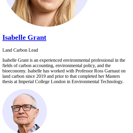
Isabelle Grant​​​​‌ ‍ ​‍​‍‌‍ ‌ ​‍‌‍‍‌‌‍‌ ‌‍‍‌‌‍ ‍​‍​‍​ ‍‍​‍​‍‌ ​ ‌‍​‌‌‍ ‍‌‍‍‌‌ ‌​‌ ‍‌​‍ ‍‌‍‍‌‌‍ ​‍​‍​‍ ​​‍​‍‌‍‍​‌ ​‍‌‍‌‌‌‍‌‍​‍​‍​ ‍‍​‍​‍‌‍‍​‌ ‌​‌ ‌​‌ ​​​ ‍‍​‍ ​‍ ‌‍ ​‌‍ ‌‍​ ‌‍​‌‌‍ ​‌‍‍​‌‍ ‌ ​ ‌ ‌​​ ‍‍​ ​ ​ ​ ​ ​ ​ ​ ​‍ ‌‍‍‌‌‍ ‍‌ ‌​‌‍‌‌‌‍ ‍‌ ‌​​‍ ‌‍‌‌‌‍‌​‌‍‍‌‌ ‌​​‍ ‌‍ ‌‌‍ ‌‍‌​‌‍‌‌​ ‌‌ ​​‌ ​‍‌‍‌‌‌ ​ ‌‍‌‌‌‍ ‍‌ ‌​‌‍​‌‌ ‌​‌‍‍‌‌‍ ‌‍ ‍​ ‍ ‌‍‍‌‌‍‌​​ ‌​ ​‍‌‍​‍​ ‌‍​ ‌‌‌‍‌‍​ ​​​ ‌​‌‍​‌​‍ ‌‌‍​‌​ ‌‌​ ​‍​ ​‌​‍ ‌​ ‌​​ ‌ ​ ‌​‌‍‌‍​‍ ‌​ ‍​‌‍‌‌‌‍‌‍‌‍‌‌​‍ ‌​ ​‌​ ‌‌​ ​​​ ‌​​ ​​​ ​​‌‍​ ​ ​‍‌‍​‌​ ‌​​ ​ ​ ‍‌​ ‍ ‌ ‌​‌ ‍‌‌ ​​‌‍‌‌​ ‌‌‍​‌‌ ‌‌‌ ‌​‌‍‍​‌‍ ‌ ​‍​ ‍ ‌ ​​‌‍​‌‌ ‌​‌‍‍​​ ‌‌‍ ‍‌‍​‌‌‍ ‌‌‍‌‌​ ‌‍​‍‌‍​‌‌ ​ ‌‍‌‌‌‌‌‌‌ ​‍‌‍ ​​ ‌‌‍‍​‌ ‌​‌ ‌​‌ ​​​‍‌‌​ ​ ‌​​‌​‍‌‌​ ​‍‌​‌‍​‍‌‌​ ​‍‌​‌‍‌‍ ​‌‍ ‌‍​ ‌‍​‌‌‍ ​‌‍‍​‌‍ ‌ ​ ‌ ‌​​‍‌‌​ ​ ‌​​‌​ ​ ​ ​ ​ ​ ​ ​ ​‍‌‍‌‍‍‌‌‍‌​​ ‌​ ​‍‌‍​‍​ ‌‍​ ‌‌‌‍‌‍​ ​​​ ‌​‌‍​‌​‍ ‌‌‍​‌​ ‌‌​ ​‍​ ​‌​‍ ‌​ ‌​​ ‌ ​ ‌​‌‍‌‍​‍ ‌​ ‍​‌‍‌‌‌‍‌‍‌‍‌‌​‍ ‌​ ​‌​ ‌‌​ ​​​ ‌​​ ​​​ ​​‌‍​ ​ ​‍‌‍​‌​ ‌​​ ​ ​ ‍‌​‍‌‍‌ ‌​‌ ‍‌‌ ​​‌‍‌‌​ ‌‌‍​‌‌ ‌‌‌ ‌​‌‍‍​‌‍ ‌ ​‍​‍‌‍‌ ​​‌‍​‌‌ ‌​‌‍‍​​ ‌‌‍ ‍‌‍​‌‌‍ ‌‌‍‌‌​‍‌‍‌ ​​‌‍‌‌‌ ​‍‌ ​ ‌ ​​‌‍‌‌‌‍​ ‌ ‌​‌‍‍‌‌ ‌‍‌‍‌‌​ ‌‌ ​​‌ ‌‌‌‍​‍‌‍ ​‌‍‍‌‌ ​ ‌‍‍​‌‍‌‌‌‍‌​​‍​‍‌ ‌
Land Carbon Lead​​​​‌ ‍ ​‍​‍‌‍ ‌ ​‍‌‍‍‌‌‍‌ ‌‍‍‌‌‍ ‍​‍​‍​ ‍‍​‍​‍‌ ​ ‌‍​‌‌‍ ‍‌‍‍‌‌ ‌​‌ ‍‌​‍ ‍‌‍‍‌‌‍ ​‍​‍​‍ ​​‍​‍‌‍‍​‌ ​‍‌‍‌‌‌‍‌‍​‍​‍​ ‍‍​‍​‍‌‍‍​‌ ‌​‌ ‌​‌ ​​​ ‍‍​‍ ​‍ ‌‍ ​‌‍ ‌‍​ ‌‍​‌‌‍ ​‌‍‍​‌‍ ‌ ​ ‌ ‌​​ ‍‍​ ​ ​ ​ ​ ​ ​ ​ ​‍ ‌‍‍‌‌‍ ‍‌ ‌​‌‍‌‌‌‍ ‍‌ ‌​​‍ ‌‍‌‌‌‍‌​‌‍‍‌‌ ‌​​‍ ‌‍ ‌‌‍ ‌‍‌​‌‍‌‌​ ‌‌ ​​‌ ​‍‌‍‌‌‌ ​ ‌‍‌‌‌‍ ‍‌ ‌​‌‍​‌‌ ‌​‌‍‍‌‌‍ ‌‍ ‍​ ‍ ‌‍‍‌‌‍‌​​ ‌​ ​‍‌‍​‍​ ‌‍​ ‌‌‌‍‌‍​ ​​​ ‌​‌‍​‌​‍ ‌‌‍​‌​ ‌‌​ ​‍​ ​‌​‍ ‌​ ‌​​ ‌ ​ ‌​‌‍‌‍​‍ ‌​ ‍​‌‍‌‌‌‍‌‍‌‍‌‌​‍ ‌​ ​‌​ ‌‌​ ​​​ ‌​​ ​​​ ​​‌‍​ ​ ​‍‌‍​‌​ ‌​​ ​ ​ ‍‌​ ‍ ‌ ‌​‌ ‍‌‌ ​​‌‍‌‌​ ‌‌‍​‌‌ ‌‌‌ ‌​‌‍‍​‌‍ ‌ ​‍​ ‍ ‌ ​​‌‍​‌‌ ‌​‌‍‍​​ ‌‌ ‌​‌‍‍‌‌ ‌​‌‍ ​‌‍‌‌​ ‌‍​‍‌‍​‌‌ ​ ‌‍‌‌‌‌‌‌‌ ​‍‌‍ ​​ ‌‌‍‍​‌ ‌​‌ ‌​‌ ​​​‍‌‌​ ​ ‌​​‌​‍‌‌​ ​‍‌​‌‍​‍‌‌​ ​‍‌​‌‍‌‍ ​‌‍ ‌‍​ ‌‍​‌‌‍ ​‌‍‍​‌‍ ‌ ​ ‌ ‌​​‍‌‌​ ​ ‌​​‌​ ​ ​ ​ ​ ​ ​ ​ ​‍‌‍‌‍‍‌‌‍‌​​ ‌​ ​‍‌‍​‍​ ‌‍​ ‌‌‌‍‌‍​ ​​​ ‌​‌‍​‌​‍ ‌‌‍​‌​ ‌‌​ ​‍​ ​‌​‍ ‌​ ‌​​ ‌ ​ ‌​‌‍‌‍​‍ ‌​ ‍​‌‍‌‌‌‍‌‍‌‍‌‌​‍ ‌​ ​‌​ ‌‌​ ​​​ ‌​​ ​​​ ​​‌‍​ ​ ​‍‌‍​‌​ ‌​​ ​ ​ ‍‌​‍‌‍‌ ‌​‌ ‍‌‌ ​​‌‍‌‌​ ‌‌‍​‌‌ ‌‌‌ ‌​‌‍‍​‌‍ ‌ ​‍​‍‌‍‌ ​​‌‍​‌‌ ‌​‌‍‍​​ ‌‌ ‌​‌‍‍‌‌ ‌​‌‍ ​‌‍‌‌​‍‌‍‌ ​​‌‍‌‌‌ ​‍‌ ​ ‌ ​​‌‍‌‌‌‍​ ‌ ‌​‌‍‍‌‌ ‌‍‌‍‌‌​ ‌‌ ​​‌ ‌‌‌‍​‍‌‍ ​‌‍‍‌‌ ​ ‌‍‍​‌‍‌‌‌‍‌​​‍​‍‌ ‌
Isabelle Grant is an experienced environmental professional in the
fields of carbon accounting, environmental policy, and the
bioeconomy. Isabelle has worked with Professor Ross Garnaut on
land carbon since 2019 and prior to that completed her Masters
thesis at Imperial College London in Environmental Technology.​​​​‌ ‍ ​‍​‍‌‍ ‌ ​‍‌‍‍‌‌‍‌ ‌‍‍‌‌‍ ‍​‍​‍​ ‍‍​‍​‍‌ ​ ‌‍​‌‌‍ ‍‌‍‍‌‌ ‌​‌ ‍‌​‍ ‍‌‍‍‌‌‍ ​‍​‍​‍ ​​‍​‍‌‍‍​‌ ​‍‌‍‌‌‌‍‌‍​‍​‍​ ‍‍​‍​‍‌‍‍​‌ ‌​‌ ‌​‌ ​​​ ‍‍​‍ ​‍ ‌‍ ​‌‍ ‌‍​ ‌‍​‌‌‍ ​‌‍‍​‌‍ ‌ ​ ‌ ‌​​ ‍‍​ ​ ​ ​ ​ ​ ​ ​ ​‍ ‌‍‍‌‌‍ ‍‌ ‌​‌‍‌‌‌‍ ‍‌ ‌​​‍ ‌‍‌‌‌‍‌​‌‍‍‌‌ ‌​​‍ ‌‍ ‌‌‍ ‌‍‌​‌‍‌‌​ ‌‌ ​​‌ ​‍‌‍‌‌‌ ​ ‌‍‌‌‌‍ ‍‌ ‌​‌‍​‌‌ ‌​‌‍‍‌‌‍ ‌‍ ‍​ ‍ ‌‍‍‌‌‍‌​​ ‌​ ​‍‌‍​‍​ ‌‍​ ‌‌‌‍‌‍​ ​​​ ‌​‌‍​‌​‍ ‌‌‍​‌​ ‌‌​ ​‍​ ​‌​‍ ‌​ ‌​​ ‌ ​ ‌​‌‍‌‍​‍ ‌​ ‍​‌‍‌‌‌‍‌‍‌‍‌‌​‍ ‌​ ​‌​ ‌‌​ ​​​ ‌​​ ​​​ ​​‌‍​ ​ ​‍‌‍​‌​ ‌​​ ​ ​ ‍‌​ ‍ ‌ ‌​‌ ‍‌‌ ​​‌‍‌‌​ ‌‌‍​‌‌ ‌‌‌ ‌​‌‍‍​‌‍ ‌ ​‍​ ‍ ‌ ​​‌‍​‌‌ ‌​‌‍‍​​ ‌‌‍‌​‌‍‌‌‌ ​ ‌‍​ ‌ ​‍‌‍‍‌‌ ​​‌ ‌​‌‍‍‌‌‍ ‌‍ ‍​ ‌‍​‍‌‍​‌‌ ​ ‌‍‌‌‌‌‌‌‌ ​‍‌‍ ​​ ‌‌‍‍​‌ ‌​‌ ‌​‌ ​​​‍‌‌​ ​ ‌​​‌​‍‌‌​ ​‍‌​‌‍​‍‌‌​ ​‍‌​‌‍‌‍ ​‌‍ ‌‍​ ‌‍​‌‌‍ ​‌‍‍​‌‍ ‌ ​ ‌ ‌​​‍‌‌​ ​ ‌​​‌​ ​ ​ ​ ​ ​ ​ ​ ​‍‌‍‌‍‍‌‌‍‌​​ ‌​ ​‍‌‍​‍​ ‌‍​ ‌‌‌‍‌‍​ ​​​ ‌​‌‍​‌​‍ ‌‌‍​‌​ ‌‌​ ​‍​ ​‌​‍ ‌​ ‌​​ ‌ ​ ‌​‌‍‌‍​‍ ‌​ ‍​‌‍‌‌‌‍‌‍‌‍‌‌​‍ ‌​ ​‌​ ‌‌​ ​​​ ‌​​ ​​​ ​​‌‍​ ​ ​‍‌‍​‌​ ‌​​ ​ ​ ‍‌​‍‌‍‌ ‌​‌ ‍‌‌ ​​‌‍‌‌​ ‌‌‍​‌‌ ‌‌‌ ‌​‌‍‍​‌‍ ‌ ​‍​‍‌‍‌ ​​‌‍​‌‌ ‌​‌‍‍​​ ‌‌‍‌​‌‍‌‌‌ ​ ‌‍​ ‌ ​‍‌‍‍‌‌ ​​‌ ‌​‌‍‍‌‌‍ ‌‍ ‍​‍‌‍‌ ​​‌‍‌‌‌ ​‍‌ ​ ‌ ​​‌‍‌‌‌‍​ ‌ ‌​‌‍‍‌‌ ‌‍‌‍‌‌​ ‌‌ ​​‌ ‌‌‌‍​‍‌‍ ​‌‍‍‌‌ ​ ‌‍‍​‌‍‌‌‌‍‌​​‍​‍‌ ‌