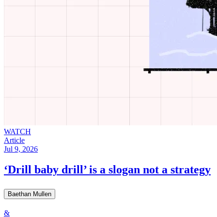
WATCH
Article
Jul 9, 2026
‘Drill baby drill’ is a slogan not a strategy​​​​‌ ‍ ​‍​‍‌‍ ‌ ​‍‌‍‍‌‌‍‌ ‌‍‍‌‌‍ ‍​‍​‍​ ‍‍​‍​‍‌ ​ ‌‍​‌‌‍ ‍‌‍‍‌‌ ‌​‌ ‍‌​‍ ‍‌‍‍‌‌‍ ​‍​‍​‍ ​​‍​‍‌‍‍​‌ ​‍‌‍‌‌‌‍‌‍​‍​‍​ ‍‍​‍​‍‌‍‍​‌ ‌​‌ ‌​‌ ​​​ ‍‍​‍ ​‍ ‌‍ ​‌‍ ‌‍​ ‌‍​‌‌‍ ​‌‍‍​‌‍ ‌ ​ ‌ ‌​​ ‍‍​ ​ ​ ​ ​ ​ ​ ​ ​‍ ‌‍‍‌‌‍ ‍‌ ‌​‌‍‌‌‌‍ ‍‌ ‌​​‍ ‌‍‌‌‌‍‌​‌‍‍‌‌ ‌​​‍ ‌‍ ‌‌‍ ‌‍‌​‌‍‌‌​ ‌‌ ​​‌ ​‍‌‍‌‌‌ ​ ‌‍‌‌‌‍ ‍‌ ‌​‌‍​‌‌ ‌​‌‍‍‌‌‍ ‌‍ ‍​ ‍ ‌‍‍‌‌‍‌​​ ‌‌‍​‍‌‍‌‌‌‍‌​‌‍​‍‌‍​‌​ ‌​‌‍​ ​ ​‌​‍ ‌​ ​​​ ​‍​ ‌​‌‍​‌​‍ ‌​ ‌​​ ‌‌​ ‍​​ ‌ ​‍ ‌​ ‍‌​ ​‍​ ​​‌‍‌​​‍ ‌​ ​‌​ ​‌​ ‍‌​ ‌ ​ ‌‌‌‍​ ‌‍​‌​ ​ ​ ‌​​ ‌​​ ​​​ ‌‍​ ‍ ‌ ‌​‌ ‍‌‌ ​​‌‍‌‌​ ‌‌‍ ‍‌‍‌‌‌ ‌ ‌ ​ ​ ‍ ‌ ​​‌‍​‌‌ ‌​‌‍‍​​ ‌‌ ‌​‌‍‍‌‌ ‌​‌‍ ​‌‍‌‌​ ‌‍​‍‌‍​‌‌ ​ ‌‍‌‌‌‌‌‌‌ ​‍‌‍ ​​ ‌‌‍‍​‌ ‌​‌ ‌​‌ ​​​‍‌‌​ ​ ‌​​‌​‍‌‌​ ​‍‌​‌‍​‍‌‌​ ​‍‌​‌‍‌‍ ​‌‍ ‌‍​ ‌‍​‌‌‍ ​‌‍‍​‌‍ ‌ ​ ‌ ‌​​‍‌‌​ ​ ‌​​‌​ ​ ​ ​ ​ ​ ​ ​ ​‍‌‍‌‍‍‌‌‍‌​​ ‌‌‍​‍‌‍‌‌‌‍‌​‌‍​‍‌‍​‌​ ‌​‌‍​ ​ ​‌​‍ ‌​ ​​​ ​‍​ ‌​‌‍​‌​‍ ‌​ ‌​​ ‌‌​ ‍​​ ‌ ​‍ ‌​ ‍‌​ ​‍​ ​​‌‍‌​​‍ ‌​ ​‌​ ​‌​ ‍‌​ ‌ ​ ‌‌‌‍​ ‌‍​‌​ ​ ​ ‌​​ ‌​​ ​​​ ‌‍​‍‌‍‌ ‌​‌ ‍‌‌ ​​‌‍‌‌​ ‌‌‍ ‍‌‍‌‌‌ ‌ ‌ ​ ​‍‌‍‌ ​​‌‍​‌‌ ‌​‌‍‍​​ ‌‌ ‌​‌‍‍‌‌ ‌​‌‍ ​‌‍‌‌​‍‌‍‌ ​​‌‍‌‌‌ ​‍‌ ​ ‌ ​​‌‍‌‌‌‍​ ‌ ‌​‌‍‍‌‌ ‌‍‌‍‌‌​ ‌‌ ​​‌ ‌‌‌‍​‍‌‍ ​‌‍‍‌‌ ​ ‌‍‍​‌‍‌‌‌‍‌​​‍​‍‌ ‌
Baethan Mullen​​​​‌ ‍ ​‍​‍‌‍ ‌ ​‍‌‍‍‌‌‍‌ ‌‍‍‌‌‍ ‍​‍​‍​ ‍‍​‍​‍‌ ​ ‌‍​‌‌‍ ‍‌‍‍‌‌ ‌​‌ ‍‌​‍ ‍‌‍‍‌‌‍ ​‍​‍​‍ ​​‍​‍‌‍‍​‌ ​‍‌‍‌‌‌‍‌‍​‍​‍​ ‍‍​‍​‍‌‍‍​‌ ‌​‌ ‌​‌ ​​​ ‍‍​‍ ​‍ ‌‍ ​‌‍ ‌‍​ ‌‍​‌‌‍ ​‌‍‍​‌‍ ‌ ​ ‌ ‌​​ ‍‍​ ​ ​ ​ ​ ​ ​ ​ ​‍ ‌‍‍‌‌‍ ‍‌ ‌​‌‍‌‌‌‍ ‍‌ ‌​​‍ ‌‍‌‌‌‍‌​‌‍‍‌‌ ‌​​‍ ‌‍ ‌‌‍ ‌‍‌​‌‍‌‌​ ‌‌ ​​‌ ​‍‌‍‌‌‌ ​ ‌‍‌‌‌‍ ‍‌ ‌​‌‍​‌‌ ‌​‌‍‍‌‌‍ ‌‍ ‍​ ‍ ‌‍‍‌‌‍‌​​ ‌​ ​‍‌‍​‍​ ‌​​ ​‌​ ​‍‌‍​‍‌‍​‌‌‍​‌​‍ ‌​ ‍​​ ​​​ ‍‌​ ​‍​‍ ‌​ ‌​‌‍​‍​ ‍​​ ‌ ​‍ ‌‌‍​‍‌‍‌​‌‍‌‌​ ‌‌​‍ ‌​ ​ ‌‍‌​‌‍​‌​ ‌​​ ‌‌​ ​‍​ ‍​​ ‍‌​ ‍‌​ ​ ​ ​ ​ ‍‌​ ‍ ‌ ‌​‌ ‍‌‌ ​​‌‍‌‌​ ‌‌‍​‌‌ ‌‌‌ ‌​‌‍‍​‌‍ ‌ ​‍​ ‍ ‌ ​​‌‍​‌‌ ‌​‌‍‍​​ ‌‌‍ ‍‌‍​‌‌‍ ‌‌‍‌‌​ ‌‍​‍‌‍​‌‌ ​ ‌‍‌‌‌‌‌‌‌ ​‍‌‍ ​​ ‌‌‍‍​‌ ‌​‌ ‌​‌ ​​​‍‌‌​ ​ ‌​​‌​‍‌‌​ ​‍‌​‌‍​‍‌‌​ ​‍‌​‌‍‌‍ ​‌‍ ‌‍​ ‌‍​‌‌‍ ​‌‍‍​‌‍ ‌ ​ ‌ ‌​​‍‌‌​ ​ ‌​​‌​ ​ ​ ​ ​ ​ ​ ​ ​‍‌‍‌‍‍‌‌‍‌​​ ‌​ ​‍‌‍​‍​ ‌​​ ​‌​ ​‍‌‍​‍‌‍​‌‌‍​‌​‍ ‌​ ‍​​ ​​​ ‍‌​ ​‍​‍ ‌​ ‌​‌‍​‍​ ‍​​ ‌ ​‍ ‌‌‍​‍‌‍‌​‌‍‌‌​ ‌‌​‍ ‌​ ​ ‌‍‌​‌‍​‌​ ‌​​ ‌‌​ ​‍​ ‍​​ ‍‌​ ‍‌​ ​ ​ ​ ​ ‍‌​‍‌‍‌ ‌​‌ ‍‌‌ ​​‌‍‌‌​ ‌‌‍​‌‌ ‌‌‌ ‌​‌‍‍​‌‍ ‌ ​‍​‍‌‍‌ ​​‌‍​‌‌ ‌​‌‍‍​​ ‌‌‍ ‍‌‍​‌‌‍ ‌‌‍‌‌​‍‌‍‌ ​​‌‍‌‌‌ ​‍‌ ​ ‌ ​​‌‍‌‌‌‍​ ‌ ‌​‌‍‍‌‌ ‌‍‌‍‌‌​ ‌‌ ​​‌ ‌‌‌‍​‍‌‍ ​‌‍‍‌‌ ​ ‌‍‍​‌‍‌‌‌‍‌​​‍​‍‌ ‌
&