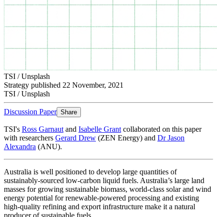
TSI / Unsplash​​​​‌ ‍ ​‍​‍‌‍ ‌ ​‍‌‍‍‌‌‍‌ ‌‍‍‌‌‍ ‍​‍​‍​ ‍‍​‍​‍‌ ​ ‌‍​‌‌‍ ‍‌‍‍‌‌ ‌​‌ ‍‌​‍ ‍‌‍‍‌‌‍ ​‍​‍​‍ ​​‍​‍‌‍‍​‌ ​‍‌‍‌‌‌‍‌‍​‍​‍​ ‍‍​‍​‍‌‍‍​‌ ‌​‌ ‌​‌ ​​​ ‍‍​‍ ​‍ ‌‍ ​‌‍ ‌‍​ ‌‍​‌‌‍ ​‌‍‍​‌‍ ‌ ​ ‌ ‌​​ ‍‍​ ​ ​ ​ ​ ​ ​ ​ ​‍ ‌‍‍‌‌‍ ‍‌ ‌​‌‍‌‌‌‍ ‍‌ ‌​​‍ ‌‍‌‌‌‍‌​‌‍‍‌‌ ‌​​‍ ‌‍ ‌‌‍ ‌‍‌​‌‍‌‌​ ‌‌ ​​‌ ​‍‌‍‌‌‌ ​ ‌‍‌‌‌‍ ‍‌ ‌​‌‍​‌‌ ‌​‌‍‍‌‌‍ ‌‍ ‍​ ‍ ‌‍‍‌‌‍‌​​ ‌​ ​‌​ ‌ ‌‍‌‍​ ‌​‌‍​‍‌‍‌‌‌‍‌​‌‍‌‌​‍ ‌‌‍‌​​ ​ ‌‍​‌​ ‌ ​‍ ‌​ ‌​​ ​ ​ ‌‌‌‍​‍​‍ ‌‌‍​‌‌‍‌‍‌‍​‌​ ‍​​‍ ‌‌‍‌‌‌‍​ ​ ‍‌​ ‌‍​ ​‌‌‍​ ​ ‍​​ ​‌​ ‍‌​ ​‌‌‍​‌​ ‌ ​ ‍ ‌ ‌​‌ ‍‌‌ ​​‌‍‌‌​ ‌‌ ‌ ‌‍ ‌ ​‍‌‍‍ ​ ‍ ‌ ​​‌‍​‌‌ ‌​‌‍‍​​ ‌‌ ‌​‌‍‍​‌ ‌‌‌‍ ‌‌‍​‍‌‍ ‍‌‍​‌‌‍‍‌‌‍ ​‌​​ ‌‍‍‌‌ ‌​‌‍‌‌​ ‌‍​‍‌‍​‌‌ ​ ‌‍‌‌‌‌‌‌‌ ​‍‌‍ ​​ ‌‌‍‍​‌ ‌​‌ ‌​‌ ​​​‍‌‌​ ​ ‌​​‌​‍‌‌​ ​‍‌​‌‍​‍‌‌​ ​‍‌​‌‍‌‍ ​‌‍ ‌‍​ ‌‍​‌‌‍ ​‌‍‍​‌‍ ‌ ​ ‌ ‌​​‍‌‌​ ​ ‌​​‌​ ​ ​ ​ ​ ​ ​ ​ ​‍‌‍‌‍‍‌‌‍‌​​ ‌​ ​‌​ ‌ ‌‍‌‍​ ‌​‌‍​‍‌‍‌‌‌‍‌​‌‍‌‌​‍ ‌‌‍‌​​ ​ ‌‍​‌​ ‌ ​‍ ‌​ ‌​​ ​ ​ ‌‌‌‍​‍​‍ ‌‌‍​‌‌‍‌‍‌‍​‌​ ‍​​‍ ‌‌‍‌‌‌‍​ ​ ‍‌​ ‌‍​ ​‌‌‍​ ​ ‍​​ ​‌​ ‍‌​ ​‌‌‍​‌​ ‌ ​‍‌‍‌ ‌​‌ ‍‌‌ ​​‌‍‌‌​ ‌‌ ‌ ‌‍ ‌ ​‍‌‍‍ ​‍‌‍‌ ​​‌‍​‌‌ ‌​‌‍‍​​ ‌‌ ‌​‌‍‍​‌ ‌‌‌‍ ‌‌‍​‍‌‍ ‍‌‍​‌‌‍‍‌‌‍ ​‌​​ ‌‍‍‌‌ ‌​‌‍‌‌​‍‌‍‌ ​​‌‍‌‌‌ ​‍‌ ​ ‌ ​​‌‍‌‌‌‍​ ‌ ‌​‌‍‍‌‌ ‌‍‌‍‌‌​ ‌‌ ​​‌ ‌‌‌‍​‍‌‍ ​‌‍‍‌‌ ​ ‌‍‍​‌‍‌‌‌‍‌​​‍​‍‌ ‌
Strategy published 22 November, 2021
TSI / Unsplash​​​​‌ ‍ ​‍​‍‌‍ ‌ ​‍‌‍‍‌‌‍‌ ‌‍‍‌‌‍ ‍​‍​‍​ ‍‍​‍​‍‌ ​ ‌‍​‌‌‍ ‍‌‍‍‌‌ ‌​‌ ‍‌​‍ ‍‌‍‍‌‌‍ ​‍​‍​‍ ​​‍​‍‌‍‍​‌ ​‍‌‍‌‌‌‍‌‍​‍​‍​ ‍‍​‍​‍‌‍‍​‌ ‌​‌ ‌​‌ ​​​ ‍‍​‍ ​‍ ‌‍ ​‌‍ ‌‍​ ‌‍​‌‌‍ ​‌‍‍​‌‍ ‌ ​ ‌ ‌​​ ‍‍​ ​ ​ ​ ​ ​ ​ ​ ​‍ ‌‍‍‌‌‍ ‍‌ ‌​‌‍‌‌‌‍ ‍‌ ‌​​‍ ‌‍‌‌‌‍‌​‌‍‍‌‌ ‌​​‍ ‌‍ ‌‌‍ ‌‍‌​‌‍‌‌​ ‌‌ ​​‌ ​‍‌‍‌‌‌ ​ ‌‍‌‌‌‍ ‍‌ ‌​‌‍​‌‌ ‌​‌‍‍‌‌‍ ‌‍ ‍​ ‍ ‌‍‍‌‌‍‌​​ ‌​ ​‌​ ‌ ‌‍‌‍​ ‌​‌‍​‍‌‍‌‌‌‍‌​‌‍‌‌​‍ ‌‌‍‌​​ ​ ‌‍​‌​ ‌ ​‍ ‌​ ‌​​ ​ ​ ‌‌‌‍​‍​‍ ‌‌‍​‌‌‍‌‍‌‍​‌​ ‍​​‍ ‌‌‍‌‌‌‍​ ​ ‍‌​ ‌‍​ ​‌‌‍​ ​ ‍​​ ​‌​ ‍‌​ ​‌‌‍​‌​ ‌ ​ ‍ ‌ ‌​‌ ‍‌‌ ​​‌‍‌‌​ ‌‌ ‌ ‌‍ ‌ ​‍‌‍‍ ​ ‍ ‌ ​​‌‍​‌‌ ‌​‌‍‍​​ ‌‌ ‌​‌‍‍​‌ ‌‌‌‍ ‌‌‍​‍‌‍ ‍‌‍​‌‌‍‍‌‌‍ ​‌​​ ‌‍‍‌‌ ‌​‌‍‌‌​ ‌‍​‍‌‍​‌‌ ​ ‌‍‌‌‌‌‌‌‌ ​‍‌‍ ​​ ‌‌‍‍​‌ ‌​‌ ‌​‌ ​​​‍‌‌​ ​ ‌​​‌​‍‌‌​ ​‍‌​‌‍​‍‌‌​ ​‍‌​‌‍‌‍ ​‌‍ ‌‍​ ‌‍​‌‌‍ ​‌‍‍​‌‍ ‌ ​ ‌ ‌​​‍‌‌​ ​ ‌​​‌​ ​ ​ ​ ​ ​ ​ ​ ​‍‌‍‌‍‍‌‌‍‌​​ ‌​ ​‌​ ‌ ‌‍‌‍​ ‌​‌‍​‍‌‍‌‌‌‍‌​‌‍‌‌​‍ ‌‌‍‌​​ ​ ‌‍​‌​ ‌ ​‍ ‌​ ‌​​ ​ ​ ‌‌‌‍​‍​‍ ‌‌‍​‌‌‍‌‍‌‍​‌​ ‍​​‍ ‌‌‍‌‌‌‍​ ​ ‍‌​ ‌‍​ ​‌‌‍​ ​ ‍​​ ​‌​ ‍‌​ ​‌‌‍​‌​ ‌ ​‍‌‍‌ ‌​‌ ‍‌‌ ​​‌‍‌‌​ ‌‌ ‌ ‌‍ ‌ ​‍‌‍‍ ​‍‌‍‌ ​​‌‍​‌‌ ‌​‌‍‍​​ ‌‌ ‌​‌‍‍​‌ ‌‌‌‍ ‌‌‍​‍‌‍ ‍‌‍​‌‌‍‍‌‌‍ ​‌​​ ‌‍‍‌‌ ‌​‌‍‌‌​‍‌‍‌ ​​‌‍‌‌‌ ​‍‌ ​ ‌ ​​‌‍‌‌‌‍​ ‌ ‌​‌‍‍‌‌ ‌‍‌‍‌‌​ ‌‌ ​​‌ ‌‌‌‍​‍‌‍ ​‌‍‍‌‌ ​ ‌‍‍​‌‍‌‌‌‍‌​​‍​‍‌ ‌
Discussion Paper​​​​‌ ‍ ​‍​‍‌‍ ‌ ​‍‌‍‍‌‌‍‌ ‌‍‍‌‌‍ ‍​‍​‍​ ‍‍​‍​‍‌ ​ ‌‍​‌‌‍ ‍‌‍‍‌‌ ‌​‌ ‍‌​‍ ‍‌‍‍‌‌‍ ​‍​‍​‍ ​​‍​‍‌‍‍​‌ ​‍‌‍‌‌‌‍‌‍​‍​‍​ ‍‍​‍​‍‌‍‍​‌ ‌​‌ ‌​‌ ​​​ ‍‍​‍ ​‍ ‌‍ ​‌‍ ‌‍​ ‌‍​‌‌‍ ​‌‍‍​‌‍ ‌ ​ ‌ ‌​​ ‍‍​ ​ ​ ​ ​ ​ ​ ​ ​‍ ‌‍‍‌‌‍ ‍‌ ‌​‌‍‌‌‌‍ ‍‌ ‌​​‍ ‌‍‌‌‌‍‌​‌‍‍‌‌ ‌​​‍ ‌‍ ‌‌‍ ‌‍‌​‌‍‌‌​ ‌‌ ​​‌ ​‍‌‍‌‌‌ ​ ‌‍‌‌‌‍ ‍‌ ‌​‌‍​‌‌ ‌​‌‍‍‌‌‍ ‌‍ ‍​ ‍ ‌‍‍‌‌‍‌​​ ‌​ ​‌​ ‌ ‌‍‌‍​ ‌​‌‍​‍‌‍‌‌‌‍‌​‌‍‌‌​‍ ‌‌‍‌​​ ​ ‌‍​‌​ ‌ ​‍ ‌​ ‌​​ ​ ​ ‌‌‌‍​‍​‍ ‌‌‍​‌‌‍‌‍‌‍​‌​ ‍​​‍ ‌‌‍‌‌‌‍​ ​ ‍‌​ ‌‍​ ​‌‌‍​ ​ ‍​​ ​‌​ ‍‌​ ​‌‌‍​‌​ ‌ ​ ‍ ‌ ‌​‌ ‍‌‌ ​​‌‍‌‌​ ‌‌ ‌ ‌‍ ‌ ​‍‌‍‍ ​ ‍ ‌ ​​‌‍​‌‌ ‌​‌‍‍​​ ‌‌‍‌​‌‍ ‌ ‌ ‌‍ ‍‌‍ ​‌‍ ‌‍​‌‌‍‌​‌ ​ ‌​​‌‌‍ ‍‌‍‌​‌​ ​‌‍‍‌‌‍ ‍‌‍‍ ‌ ​ ​‍‌‌​ ‌‌‌​​‍‌‌ ‌‍‍ ‌‍‌‌‌ ‍‌​‍‌‌​ ​ ‌​‌​​‍‌‌​ ​ ‌​‌​​‍‌‌​ ​‍​ ​‍‌‍​ ‌‍‌​​ ​‌​ ‍​​ ‌​​ ‌‍​ ‍‌‌‍​ ​ ‌ ​ ‌‌​ ​​‌‍‌‍​‍‌‌​ ​‍​ ​‍​‍‌‌​ ‌‌‌​‌​​‍ ‍‌ ‌​‌‍‍‌‌ ‌​‌‍ ​‌‍‌‌​ ‌‍​‍‌‍​‌‌ ​ ‌‍‌‌‌‌‌‌‌ ​‍‌‍ ​​ ‌‌‍‍​‌ ‌​‌ ‌​‌ ​​​‍‌‌​ ​ ‌​​‌​‍‌‌​ ​‍‌​‌‍​‍‌‌​ ​‍‌​‌‍‌‍ ​‌‍ ‌‍​ ‌‍​‌‌‍ ​‌‍‍​‌‍ ‌ ​ ‌ ‌​​‍‌‌​ ​ ‌​​‌​ ​ ​ ​ ​ ​ ​ ​ ​‍‌‍‌‍‍‌‌‍‌​​ ‌​ ​‌​ ‌ ‌‍‌‍​ ‌​‌‍​‍‌‍‌‌‌‍‌​‌‍‌‌​‍ ‌‌‍‌​​ ​ ‌‍​‌​ ‌ ​‍ ‌​ ‌​​ ​ ​ ‌‌‌‍​‍​‍ ‌‌‍​‌‌‍‌‍‌‍​‌​ ‍​​‍ ‌‌‍‌‌‌‍​ ​ ‍‌​ ‌‍​ ​‌‌‍​ ​ ‍​​ ​‌​ ‍‌​ ​‌‌‍​‌​ ‌ ​‍‌‍‌ ‌​‌ ‍‌‌ ​​‌‍‌‌​ ‌‌ ‌ ‌‍ ‌ ​‍‌‍‍ ​‍‌‍‌ ​​‌‍​‌‌ ‌​‌‍‍​​ ‌‌‍‌​‌‍ ‌ ‌ ‌‍ ‍‌‍ ​‌‍ ‌‍​‌‌‍‌​‌ ​ ‌​​‌‌‍ ‍‌‍‌​‌​ ​‌‍‍‌‌‍ ‍‌‍‍ ‌ ​ ​‍‌‌​ ‌‌‌​​‍‌‌ ‌‍‍ ‌‍‌‌‌ ‍‌​‍‌‌​ ​ ‌​‌​​‍‌‌​ ​ ‌​‌​​‍‌‌​ ​‍​ ​‍‌‍​ ‌‍‌​​ ​‌​ ‍​​ ‌​​ ‌‍​ ‍‌‌‍​ ​ ‌ ​ ‌‌​ ​​‌‍‌‍​‍‌‌​ ​‍​ ​‍​‍‌‌​ ‌‌‌​‌​​‍ ‍‌ ‌​‌‍‍‌‌ ‌​‌‍ ​‌‍‌‌​‍‌‍‌ ​​‌‍‌‌‌ ​‍‌ ​ ‌ ​​‌‍‌‌‌‍​ ‌ ‌​‌‍‍‌‌ ‌‍‌‍‌‌​ ‌‌ ​​‌ ‌‌‌‍​‍‌‍ ​‌‍‍‌‌ ​ ‌‍‍​‌‍‌‌‌‍‌​​‍​‍‌ ‌
Share
TSI's ​​​​‌ ‍ ​‍​‍‌‍ ‌ ​‍‌‍‍‌‌‍‌ ‌‍‍‌‌‍ ‍​‍​‍​ ‍‍​‍​‍‌ ​ ‌‍​‌‌‍ ‍‌‍‍‌‌ ‌​‌ ‍‌​‍ ‍‌‍‍‌‌‍ ​‍​‍​‍ ​​‍​‍‌‍‍​‌ ​‍‌‍‌‌‌‍‌‍​‍​‍​ ‍‍​‍​‍‌‍‍​‌ ‌​‌ ‌​‌ ​​​ ‍‍​‍ ​‍ ‌‍ ​‌‍ ‌‍​ ‌‍​‌‌‍ ​‌‍‍​‌‍ ‌ ​ ‌ ‌​​ ‍‍​ ​ ​ ​ ​ ​ ​ ​ ​‍ ‌‍‍‌‌‍ ‍‌ ‌​‌‍‌‌‌‍ ‍‌ ‌​​‍ ‌‍‌‌‌‍‌​‌‍‍‌‌ ‌​​‍ ‌‍ ‌‌‍ ‌‍‌​‌‍‌‌​ ‌‌ ​​‌ ​‍‌‍‌‌‌ ​ ‌‍‌‌‌‍ ‍‌ ‌​‌‍​‌‌ ‌​‌‍‍‌‌‍ ‌‍ ‍​ ‍ ‌‍‍‌‌‍‌​​ ‌​ ​‌​ ‌ ‌‍‌‍​ ‌​‌‍​‍‌‍‌‌‌‍‌​‌‍‌‌​‍ ‌‌‍‌​​ ​ ‌‍​‌​ ‌ ​‍ ‌​ ‌​​ ​ ​ ‌‌‌‍​‍​‍ ‌‌‍​‌‌‍‌‍‌‍​‌​ ‍​​‍ ‌‌‍‌‌‌‍​ ​ ‍‌​ ‌‍​ ​‌‌‍​ ​ ‍​​ ​‌​ ‍‌​ ​‌‌‍​‌​ ‌ ​ ‍ ‌ ‌​‌ ‍‌‌ ​​‌‍‌‌​ ‌‌ ‌ ‌‍ ‌ ​‍‌‍‍ ​ ‍ ‌ ​​‌‍​‌‌ ‌​‌‍‍​​ ‌‌‍​ ‌‍ ‌‍ ‍‌ ‌​‌‍‌‌‌‍ ‍‌ ‌​​‍‌‌​ ‌‌‌​​‍‌‌ ‌‍‍ ‌‍‌‌‌ ‍‌​‍‌‌​ ​ ‌​‌​​‍‌‌​ ​ ‌​‌​​‍‌‌​ ​‍​ ​‍​ ‍‌‌‍‌‍‌‍​ ‌‍​ ‌‍‌​​ ‌‍‌‍‌‌‌‍​ ‌‍‌‌‌‍‌​​ ​‌‌‍​‌​‍‌‌​ ​‍​ ​‍​‍‌‌​ ‌‌‌​‌​​‍ ‍‌‍​ ‌‍‍​‌‍‍‌‌‍ ​‌‍‌​‌ ​‍‌‍‌‌‌‍ ‍​‍‌‌​ ‌‌‌​​‍‌‌ ‌‍‍ ‌‍‌‌‌ ‍‌​‍‌‌​ ​ ‌​‌​​‍‌‌​ ​ ‌​‌​​‍‌‌​ ​‍​ ​‍​ ‌‌‌‍​‌‌‍​‍​ ‌‌​ ​​​ ​‌​ ‌ ​ ​‍​ ‌‌​ ‌‌‌‍‌‍​ ​‍​‍‌‌​ ​‍​ ​‍​‍‌‌​ ‌‌‌​‌​​‍ ‍‌ ‌​‌‍‌‌‌ ‍​‌ ‌​​ ‌‍​‍‌‍​‌‌ ​ ‌‍‌‌‌‌‌‌‌ ​‍‌‍ ​​ ‌‌‍‍​‌ ‌​‌ ‌​‌ ​​​‍‌‌​ ​ ‌​​‌​‍‌‌​ ​‍‌​‌‍​‍‌‌​ ​‍‌​‌‍‌‍ ​‌‍ ‌‍​ ‌‍​‌‌‍ ​‌‍‍​‌‍ ‌ ​ ‌ ‌​​‍‌‌​ ​ ‌​​‌​ ​ ​ ​ ​ ​ ​ ​ ​‍‌‍‌‍‍‌‌‍‌​​ ‌​ ​‌​ ‌ ‌‍‌‍​ ‌​‌‍​‍‌‍‌‌‌‍‌​‌‍‌‌​‍ ‌‌‍‌​​ ​ ‌‍​‌​ ‌ ​‍ ‌​ ‌​​ ​ ​ ‌‌‌‍​‍​‍ ‌‌‍​‌‌‍‌‍‌‍​‌​ ‍​​‍ ‌‌‍‌‌‌‍​ ​ ‍‌​ ‌‍​ ​‌‌‍​ ​ ‍​​ ​‌​ ‍‌​ ​‌‌‍​‌​ ‌ ​‍‌‍‌ ‌​‌ ‍‌‌ ​​‌‍‌‌​ ‌‌ ‌ ‌‍ ‌ ​‍‌‍‍ ​‍‌‍‌ ​​‌‍​‌‌ ‌​‌‍‍​​ ‌‌‍​ ‌‍ ‌‍ ‍‌ ‌​‌‍‌‌‌‍ ‍‌ ‌​​‍‌‌​ ‌‌‌​​‍‌‌ ‌‍‍ ‌‍‌‌‌ ‍‌​‍‌‌​ ​ ‌​‌​​‍‌‌​ ​ ‌​‌​​‍‌‌​ ​‍​ ​‍​ ‍‌‌‍‌‍‌‍​ ‌‍​ ‌‍‌​​ ‌‍‌‍‌‌‌‍​ ‌‍‌‌‌‍‌​​ ​‌‌‍​‌​‍‌‌​ ​‍​ ​‍​‍‌‌​ ‌‌‌​‌​​‍ ‍‌‍​ ‌‍‍​‌‍‍‌‌‍ ​‌‍‌​‌ ​‍‌‍‌‌‌‍ ‍​‍‌‌​ ‌‌‌​​‍‌‌ ‌‍‍ ‌‍‌‌‌ ‍‌​‍‌‌​ ​ ‌​‌​​‍‌‌​ ​ ‌​‌​​‍‌‌​ ​‍​ ​‍​ ‌‌‌‍​‌‌‍​‍​ ‌‌​ ​​​ ​‌​ ‌ ​ ​‍​ ‌‌​ ‌‌‌‍‌‍​ ​‍​‍‌‌​ ​‍​ ​‍​‍‌‌​ ‌‌‌​‌​​‍ ‍‌ ‌​‌‍‌‌‌ ‍​‌ ‌​​‍‌‍‌ ​​‌‍‌‌‌ ​‍‌ ​ ‌ ​​‌‍‌‌‌‍​ ‌ ‌​‌‍‍‌‌ ‌‍‌‍‌‌​ ‌‌ ​​‌ ‌‌‌‍​‍‌‍ ​‌‍‍‌‌ ​ ‌‍‍​‌‍‌‌‌‍‌​​‍​‍‌ ‌
Ross Garnaut​​​​‌ ‍ ​‍​‍‌‍ ‌ ​‍‌‍‍‌‌‍‌ ‌‍‍‌‌‍ ‍​‍​‍​ ‍‍​‍​‍‌ ​ ‌‍​‌‌‍ ‍‌‍‍‌‌ ‌​‌ ‍‌​‍ ‍‌‍‍‌‌‍ ​‍​‍​‍ ​​‍​‍‌‍‍​‌ ​‍‌‍‌‌‌‍‌‍​‍​‍​ ‍‍​‍​‍‌‍‍​‌ ‌​‌ ‌​‌ ​​​ ‍‍​‍ ​‍ ‌‍ ​‌‍ ‌‍​ ‌‍​‌‌‍ ​‌‍‍​‌‍ ‌ ​ ‌ ‌​​ ‍‍​ ​ ​ ​ ​ ​ ​ ​ ​‍ ‌‍‍‌‌‍ ‍‌ ‌​‌‍‌‌‌‍ ‍‌ ‌​​‍ ‌‍‌‌‌‍‌​‌‍‍‌‌ ‌​​‍ ‌‍ ‌‌‍ ‌‍‌​‌‍‌‌​ ‌‌ ​​‌ ​‍‌‍‌‌‌ ​ ‌‍‌‌‌‍ ‍‌ ‌​‌‍​‌‌ ‌​‌‍‍‌‌‍ ‌‍ ‍​ ‍ ‌‍‍‌‌‍‌​​ ‌​ ​‌​ ‌ ‌‍‌‍​ ‌​‌‍​‍‌‍‌‌‌‍‌​‌‍‌‌​‍ ‌‌‍‌​​ ​ ‌‍​‌​ ‌ ​‍ ‌​ ‌​​ ​ ​ ‌‌‌‍​‍​‍ ‌‌‍​‌‌‍‌‍‌‍​‌​ ‍​​‍ ‌‌‍‌‌‌‍​ ​ ‍‌​ ‌‍​ ​‌‌‍​ ​ ‍​​ ​‌​ ‍‌​ ​‌‌‍​‌​ ‌ ​ ‍ ‌ ‌​‌ ‍‌‌ ​​‌‍‌‌​ ‌‌ ‌ ‌‍ ‌ ​‍‌‍‍ ​ ‍ ‌ ​​‌‍​‌‌ ‌​‌‍‍​​ ‌‌‍​ ‌‍ ‌‍ ‍‌ ‌​‌‍‌‌‌‍ ‍‌ ‌​​‍‌‌​ ‌‌‌​​‍‌‌ ‌‍‍ ‌‍‌‌‌ ‍‌​‍‌‌​ ​ ‌​‌​​‍‌‌​ ​ ‌​‌​​‍‌‌​ ​‍​ ​‍​ ‍‌‌‍‌‍‌‍​ ‌‍​ ‌‍‌​​ ‌‍‌‍‌‌‌‍​ ‌‍‌‌‌‍‌​​ ​‌‌‍​‌​‍‌‌​ ​‍​ ​‍​‍‌‌​ ‌‌‌​‌​​‍ ‍‌‍​ ‌‍‍​‌‍‍‌‌‍ ​‌‍‌​‌ ​‍‌‍‌‌‌‍ ‍​‍‌‌​ ‌‌‌​​‍‌‌ ‌‍‍ ‌‍‌‌‌ ‍‌​‍‌‌​ ​ ‌​‌​​‍‌‌​ ​ ‌​‌​​‍‌‌​ ​‍​ ​‍​ ​ ​ ‌‍​ ​‍‌‍‌​​ ‌‌​ ​​​ ‌ ‌‍‌​​ ‍‌​ ‌​​ ‌‌‌‍‌‌​‍‌‌​ ​‍​ ​‍​‍‌‌​ ‌‌‌​‌​​‍ ‍‌ ‌​‌‍‌‌‌ ‍​‌ ‌​​ ‌‍​‍‌‍​‌‌ ​ ‌‍‌‌‌‌‌‌‌ ​‍‌‍ ​​ ‌‌‍‍​‌ ‌​‌ ‌​‌ ​​​‍‌‌​ ​ ‌​​‌​‍‌‌​ ​‍‌​‌‍​‍‌‌​ ​‍‌​‌‍‌‍ ​‌‍ ‌‍​ ‌‍​‌‌‍ ​‌‍‍​‌‍ ‌ ​ ‌ ‌​​‍‌‌​ ​ ‌​​‌​ ​ ​ ​ ​ ​ ​ ​ ​‍‌‍‌‍‍‌‌‍‌​​ ‌​ ​‌​ ‌ ‌‍‌‍​ ‌​‌‍​‍‌‍‌‌‌‍‌​‌‍‌‌​‍ ‌‌‍‌​​ ​ ‌‍​‌​ ‌ ​‍ ‌​ ‌​​ ​ ​ ‌‌‌‍​‍​‍ ‌‌‍​‌‌‍‌‍‌‍​‌​ ‍​​‍ ‌‌‍‌‌‌‍​ ​ ‍‌​ ‌‍​ ​‌‌‍​ ​ ‍​​ ​‌​ ‍‌​ ​‌‌‍​‌​ ‌ ​‍‌‍‌ ‌​‌ ‍‌‌ ​​‌‍‌‌​ ‌‌ ‌ ‌‍ ‌ ​‍‌‍‍ ​‍‌‍‌ ​​‌‍​‌‌ ‌​‌‍‍​​ ‌‌‍​ ‌‍ ‌‍ ‍‌ ‌​‌‍‌‌‌‍ ‍‌ ‌​​‍‌‌​ ‌‌‌​​‍‌‌ ‌‍‍ ‌‍‌‌‌ ‍‌​‍‌‌​ ​ ‌​‌​​‍‌‌​ ​ ‌​‌​​‍‌‌​ ​‍​ ​‍​ ‍‌‌‍‌‍‌‍​ ‌‍​ ‌‍‌​​ ‌‍‌‍‌‌‌‍​ ‌‍‌‌‌‍‌​​ ​‌‌‍​‌​‍‌‌​ ​‍​ ​‍​‍‌‌​ ‌‌‌​‌​​‍ ‍‌‍​ ‌‍‍​‌‍‍‌‌‍ ​‌‍‌​‌ ​‍‌‍‌‌‌‍ ‍​‍‌‌​ ‌‌‌​​‍‌‌ ‌‍‍ ‌‍‌‌‌ ‍‌​‍‌‌​ ​ ‌​‌​​‍‌‌​ ​ ‌​‌​​‍‌‌​ ​‍​ ​‍​ ​ ​ ‌‍​ ​‍‌‍‌​​ ‌‌​ ​​​ ‌ ‌‍‌​​ ‍‌​ ‌​​ ‌‌‌‍‌‌​‍‌‌​ ​‍​ ​‍​‍‌‌​ ‌‌‌​‌​​‍ ‍‌ ‌​‌‍‌‌‌ ‍​‌ ‌​​‍‌‍‌ ​​‌‍‌‌‌ ​‍‌ ​ ‌ ​​‌‍‌‌‌‍​ ‌ ‌​‌‍‍‌‌ ‌‍‌‍‌‌​ ‌‌ ​​‌ ‌‌‌‍​‍‌‍ ​‌‍‍‌‌ ​ ‌‍‍​‌‍‌‌‌‍‌​​‍​‍‌ ‌
and ​​​​‌ ‍ ​‍​‍‌‍ ‌ ​‍‌‍‍‌‌‍‌ ‌‍‍‌‌‍ ‍​‍​‍​ ‍‍​‍​‍‌ ​ ‌‍​‌‌‍ ‍‌‍‍‌‌ ‌​‌ ‍‌​‍ ‍‌‍‍‌‌‍ ​‍​‍​‍ ​​‍​‍‌‍‍​‌ ​‍‌‍‌‌‌‍‌‍​‍​‍​ ‍‍​‍​‍‌‍‍​‌ ‌​‌ ‌​‌ ​​​ ‍‍​‍ ​‍ ‌‍ ​‌‍ ‌‍​ ‌‍​‌‌‍ ​‌‍‍​‌‍ ‌ ​ ‌ ‌​​ ‍‍​ ​ ​ ​ ​ ​ ​ ​ ​‍ ‌‍‍‌‌‍ ‍‌ ‌​‌‍‌‌‌‍ ‍‌ ‌​​‍ ‌‍‌‌‌‍‌​‌‍‍‌‌ ‌​​‍ ‌‍ ‌‌‍ ‌‍‌​‌‍‌‌​ ‌‌ ​​‌ ​‍‌‍‌‌‌ ​ ‌‍‌‌‌‍ ‍‌ ‌​‌‍​‌‌ ‌​‌‍‍‌‌‍ ‌‍ ‍​ ‍ ‌‍‍‌‌‍‌​​ ‌​ ​‌​ ‌ ‌‍‌‍​ ‌​‌‍​‍‌‍‌‌‌‍‌​‌‍‌‌​‍ ‌‌‍‌​​ ​ ‌‍​‌​ ‌ ​‍ ‌​ ‌​​ ​ ​ ‌‌‌‍​‍​‍ ‌‌‍​‌‌‍‌‍‌‍​‌​ ‍​​‍ ‌‌‍‌‌‌‍​ ​ ‍‌​ ‌‍​ ​‌‌‍​ ​ ‍​​ ​‌​ ‍‌​ ​‌‌‍​‌​ ‌ ​ ‍ ‌ ‌​‌ ‍‌‌ ​​‌‍‌‌​ ‌‌ ‌ ‌‍ ‌ ​‍‌‍‍ ​ ‍ ‌ ​​‌‍​‌‌ ‌​‌‍‍​​ ‌‌‍​ ‌‍ ‌‍ ‍‌ ‌​‌‍‌‌‌‍ ‍‌ ‌​​‍‌‌​ ‌‌‌​​‍‌‌ ‌‍‍ ‌‍‌‌‌ ‍‌​‍‌‌​ ​ ‌​‌​​‍‌‌​ ​ ‌​‌​​‍‌‌​ ​‍​ ​‍​ ‍‌‌‍‌‍‌‍​ ‌‍​ ‌‍‌​​ ‌‍‌‍‌‌‌‍​ ‌‍‌‌‌‍‌​​ ​‌‌‍​‌​‍‌‌​ ​‍​ ​‍​‍‌‌​ ‌‌‌​‌​​‍ ‍‌‍​ ‌‍‍​‌‍‍‌‌‍ ​‌‍‌​‌ ​‍‌‍‌‌‌‍ ‍​‍‌‌​ ‌‌‌​​‍‌‌ ‌‍‍ ‌‍‌‌‌ ‍‌​‍‌‌​ ​ ‌​‌​​‍‌‌​ ​ ‌​‌​​‍‌‌​ ​‍​ ​‍‌‍‌‍​ ‍​​ ‌ ​ ‌​‌‍‌​‌‍​‍​ ​‍​ ‌ ‌‍‌​​ ​​​ ‌​​ ‌​​‍‌‌​ ​‍​ ​‍​‍‌‌​ ‌‌‌​‌​​‍ ‍‌ ‌​‌‍‌‌‌ ‍​‌ ‌​​ ‌‍​‍‌‍​‌‌ ​ ‌‍‌‌‌‌‌‌‌ ​‍‌‍ ​​ ‌‌‍‍​‌ ‌​‌ ‌​‌ ​​​‍‌‌​ ​ ‌​​‌​‍‌‌​ ​‍‌​‌‍​‍‌‌​ ​‍‌​‌‍‌‍ ​‌‍ ‌‍​ ‌‍​‌‌‍ ​‌‍‍​‌‍ ‌ ​ ‌ ‌​​‍‌‌​ ​ ‌​​‌​ ​ ​ ​ ​ ​ ​ ​ ​‍‌‍‌‍‍‌‌‍‌​​ ‌​ ​‌​ ‌ ‌‍‌‍​ ‌​‌‍​‍‌‍‌‌‌‍‌​‌‍‌‌​‍ ‌‌‍‌​​ ​ ‌‍​‌​ ‌ ​‍ ‌​ ‌​​ ​ ​ ‌‌‌‍​‍​‍ ‌‌‍​‌‌‍‌‍‌‍​‌​ ‍​​‍ ‌‌‍‌‌‌‍​ ​ ‍‌​ ‌‍​ ​‌‌‍​ ​ ‍​​ ​‌​ ‍‌​ ​‌‌‍​‌​ ‌ ​‍‌‍‌ ‌​‌ ‍‌‌ ​​‌‍‌‌​ ‌‌ ‌ ‌‍ ‌ ​‍‌‍‍ ​‍‌‍‌ ​​‌‍​‌‌ ‌​‌‍‍​​ ‌‌‍​ ‌‍ ‌‍ ‍‌ ‌​‌‍‌‌‌‍ ‍‌ ‌​​‍‌‌​ ‌‌‌​​‍‌‌ ‌‍‍ ‌‍‌‌‌ ‍‌​‍‌‌​ ​ ‌​‌​​‍‌‌​ ​ ‌​‌​​‍‌‌​ ​‍​ ​‍​ ‍‌‌‍‌‍‌‍​ ‌‍​ ‌‍‌​​ ‌‍‌‍‌‌‌‍​ ‌‍‌‌‌‍‌​​ ​‌‌‍​‌​‍‌‌​ ​‍​ ​‍​‍‌‌​ ‌‌‌​‌​​‍ ‍‌‍​ ‌‍‍​‌‍‍‌‌‍ ​‌‍‌​‌ ​‍‌‍‌‌‌‍ ‍​‍‌‌​ ‌‌‌​​‍‌‌ ‌‍‍ ‌‍‌‌‌ ‍‌​‍‌‌​ ​ ‌​‌​​‍‌‌​ ​ ‌​‌​​‍‌‌​ ​‍​ ​‍‌‍‌‍​ ‍​​ ‌ ​ ‌​‌‍‌​‌‍​‍​ ​‍​ ‌ ‌‍‌​​ ​​​ ‌​​ ‌​​‍‌‌​ ​‍​ ​‍​‍‌‌​ ‌‌‌​‌​​‍ ‍‌ ‌​‌‍‌‌‌ ‍​‌ ‌​​‍‌‍‌ ​​‌‍‌‌‌ ​‍‌ ​ ‌ ​​‌‍‌‌‌‍​ ‌ ‌​‌‍‍‌‌ ‌‍‌‍‌‌​ ‌‌ ​​‌ ‌‌‌‍​‍‌‍ ​‌‍‍‌‌ ​ ‌‍‍​‌‍‌‌‌‍‌​​‍​‍‌ ‌
Isabelle Grant​​​​‌ ‍ ​‍​‍‌‍ ‌ ​‍‌‍‍‌‌‍‌ ‌‍‍‌‌‍ ‍​‍​‍​ ‍‍​‍​‍‌ ​ ‌‍​‌‌‍ ‍‌‍‍‌‌ ‌​‌ ‍‌​‍ ‍‌‍‍‌‌‍ ​‍​‍​‍ ​​‍​‍‌‍‍​‌ ​‍‌‍‌‌‌‍‌‍​‍​‍​ ‍‍​‍​‍‌‍‍​‌ ‌​‌ ‌​‌ ​​​ ‍‍​‍ ​‍ ‌‍ ​‌‍ ‌‍​ ‌‍​‌‌‍ ​‌‍‍​‌‍ ‌ ​ ‌ ‌​​ ‍‍​ ​ ​ ​ ​ ​ ​ ​ ​‍ ‌‍‍‌‌‍ ‍‌ ‌​‌‍‌‌‌‍ ‍‌ ‌​​‍ ‌‍‌‌‌‍‌​‌‍‍‌‌ ‌​​‍ ‌‍ ‌‌‍ ‌‍‌​‌‍‌‌​ ‌‌ ​​‌ ​‍‌‍‌‌‌ ​ ‌‍‌‌‌‍ ‍‌ ‌​‌‍​‌‌ ‌​‌‍‍‌‌‍ ‌‍ ‍​ ‍ ‌‍‍‌‌‍‌​​ ‌​ ​‌​ ‌ ‌‍‌‍​ ‌​‌‍​‍‌‍‌‌‌‍‌​‌‍‌‌​‍ ‌‌‍‌​​ ​ ‌‍​‌​ ‌ ​‍ ‌​ ‌​​ ​ ​ ‌‌‌‍​‍​‍ ‌‌‍​‌‌‍‌‍‌‍​‌​ ‍​​‍ ‌‌‍‌‌‌‍​ ​ ‍‌​ ‌‍​ ​‌‌‍​ ​ ‍​​ ​‌​ ‍‌​ ​‌‌‍​‌​ ‌ ​ ‍ ‌ ‌​‌ ‍‌‌ ​​‌‍‌‌​ ‌‌ ‌ ‌‍ ‌ ​‍‌‍‍ ​ ‍ ‌ ​​‌‍​‌‌ ‌​‌‍‍​​ ‌‌‍​ ‌‍ ‌‍ ‍‌ ‌​‌‍‌‌‌‍ ‍‌ ‌​​‍‌‌​ ‌‌‌​​‍‌‌ ‌‍‍ ‌‍‌‌‌ ‍‌​‍‌‌​ ​ ‌​‌​​‍‌‌​ ​ ‌​‌​​‍‌‌​ ​‍​ ​‍​ ‍‌‌‍‌‍‌‍​ ‌‍​ ‌‍‌​​ ‌‍‌‍‌‌‌‍​ ‌‍‌‌‌‍‌​​ ​‌‌‍​‌​‍‌‌​ ​‍​ ​‍​‍‌‌​ ‌‌‌​‌​​‍ ‍‌‍​ ‌‍‍​‌‍‍‌‌‍ ​‌‍‌​‌ ​‍‌‍‌‌‌‍ ‍​‍‌‌​ ‌‌‌​​‍‌‌ ‌‍‍ ‌‍‌‌‌ ‍‌​‍‌‌​ ​ ‌​‌​​‍‌‌​ ​ ‌​‌​​‍‌‌​ ​‍​ ​‍‌‍‌‍‌‍‌‍‌‍‌‌​ ‌‌​ ​​​ ​‌​ ​​‌‍​ ​ ‌‌​ ‌‌​ ‌‌​ ​ ​‍‌‌​ ​‍​ ​‍​‍‌‌​ ‌‌‌​‌​​‍ ‍‌ ‌​‌‍‌‌‌ ‍​‌ ‌​​ ‌‍​‍‌‍​‌‌ ​ ‌‍‌‌‌‌‌‌‌ ​‍‌‍ ​​ ‌‌‍‍​‌ ‌​‌ ‌​‌ ​​​‍‌‌​ ​ ‌​​‌​‍‌‌​ ​‍‌​‌‍​‍‌‌​ ​‍‌​‌‍‌‍ ​‌‍ ‌‍​ ‌‍​‌‌‍ ​‌‍‍​‌‍ ‌ ​ ‌ ‌​​‍‌‌​ ​ ‌​​‌​ ​ ​ ​ ​ ​ ​ ​ ​‍‌‍‌‍‍‌‌‍‌​​ ‌​ ​‌​ ‌ ‌‍‌‍​ ‌​‌‍​‍‌‍‌‌‌‍‌​‌‍‌‌​‍ ‌‌‍‌​​ ​ ‌‍​‌​ ‌ ​‍ ‌​ ‌​​ ​ ​ ‌‌‌‍​‍​‍ ‌‌‍​‌‌‍‌‍‌‍​‌​ ‍​​‍ ‌‌‍‌‌‌‍​ ​ ‍‌​ ‌‍​ ​‌‌‍​ ​ ‍​​ ​‌​ ‍‌​ ​‌‌‍​‌​ ‌ ​‍‌‍‌ ‌​‌ ‍‌‌ ​​‌‍‌‌​ ‌‌ ‌ ‌‍ ‌ ​‍‌‍‍ ​‍‌‍‌ ​​‌‍​‌‌ ‌​‌‍‍​​ ‌‌‍​ ‌‍ ‌‍ ‍‌ ‌​‌‍‌‌‌‍ ‍‌ ‌​​‍‌‌​ ‌‌‌​​‍‌‌ ‌‍‍ ‌‍‌‌‌ ‍‌​‍‌‌​ ​ ‌​‌​​‍‌‌​ ​ ‌​‌​​‍‌‌​ ​‍​ ​‍​ ‍‌‌‍‌‍‌‍​ ‌‍​ ‌‍‌​​ ‌‍‌‍‌‌‌‍​ ‌‍‌‌‌‍‌​​ ​‌‌‍​‌​‍‌‌​ ​‍​ ​‍​‍‌‌​ ‌‌‌​‌​​‍ ‍‌‍​ ‌‍‍​‌‍‍‌‌‍ ​‌‍‌​‌ ​‍‌‍‌‌‌‍ ‍​‍‌‌​ ‌‌‌​​‍‌‌ ‌‍‍ ‌‍‌‌‌ ‍‌​‍‌‌​ ​ ‌​‌​​‍‌‌​ ​ ‌​‌​​‍‌‌​ ​‍​ ​‍‌‍‌‍‌‍‌‍‌‍‌‌​ ‌‌​ ​​​ ​‌​ ​​‌‍​ ​ ‌‌​ ‌‌​ ‌‌​ ​ ​‍‌‌​ ​‍​ ​‍​‍‌‌​ ‌‌‌​‌​​‍ ‍‌ ‌​‌‍‌‌‌ ‍​‌ ‌​​‍‌‍‌ ​​‌‍‌‌‌ ​‍‌ ​ ‌ ​​‌‍‌‌‌‍​ ‌ ‌​‌‍‍‌‌ ‌‍‌‍‌‌​ ‌‌ ​​‌ ‌‌‌‍​‍‌‍ ​‌‍‍‌‌ ​ ‌‍‍​‌‍‌‌‌‍‌​​‍​‍‌ ‌
collaborated on this paper
with researchers ​​​​‌ ‍ ​‍​‍‌‍ ‌ ​‍‌‍‍‌‌‍‌ ‌‍‍‌‌‍ ‍​‍​‍​ ‍‍​‍​‍‌ ​ ‌‍​‌‌‍ ‍‌‍‍‌‌ ‌​‌ ‍‌​‍ ‍‌‍‍‌‌‍ ​‍​‍​‍ ​​‍​‍‌‍‍​‌ ​‍‌‍‌‌‌‍‌‍​‍​‍​ ‍‍​‍​‍‌‍‍​‌ ‌​‌ ‌​‌ ​​​ ‍‍​‍ ​‍ ‌‍ ​‌‍ ‌‍​ ‌‍​‌‌‍ ​‌‍‍​‌‍ ‌ ​ ‌ ‌​​ ‍‍​ ​ ​ ​ ​ ​ ​ ​ ​‍ ‌‍‍‌‌‍ ‍‌ ‌​‌‍‌‌‌‍ ‍‌ ‌​​‍ ‌‍‌‌‌‍‌​‌‍‍‌‌ ‌​​‍ ‌‍ ‌‌‍ ‌‍‌​‌‍‌‌​ ‌‌ ​​‌ ​‍‌‍‌‌‌ ​ ‌‍‌‌‌‍ ‍‌ ‌​‌‍​‌‌ ‌​‌‍‍‌‌‍ ‌‍ ‍​ ‍ ‌‍‍‌‌‍‌​​ ‌​ ​‌​ ‌ ‌‍‌‍​ ‌​‌‍​‍‌‍‌‌‌‍‌​‌‍‌‌​‍ ‌‌‍‌​​ ​ ‌‍​‌​ ‌ ​‍ ‌​ ‌​​ ​ ​ ‌‌‌‍​‍​‍ ‌‌‍​‌‌‍‌‍‌‍​‌​ ‍​​‍ ‌‌‍‌‌‌‍​ ​ ‍‌​ ‌‍​ ​‌‌‍​ ​ ‍​​ ​‌​ ‍‌​ ​‌‌‍​‌​ ‌ ​ ‍ ‌ ‌​‌ ‍‌‌ ​​‌‍‌‌​ ‌‌ ‌ ‌‍ ‌ ​‍‌‍‍ ​ ‍ ‌ ​​‌‍​‌‌ ‌​‌‍‍​​ ‌‌‍​ ‌‍ ‌‍ ‍‌ ‌​‌‍‌‌‌‍ ‍‌ ‌​​‍‌‌​ ‌‌‌​​‍‌‌ ‌‍‍ ‌‍‌‌‌ ‍‌​‍‌‌​ ​ ‌​‌​​‍‌‌​ ​ ‌​‌​​‍‌‌​ ​‍​ ​‍​ ‍‌‌‍‌‍‌‍​ ‌‍​ ‌‍‌​​ ‌‍‌‍‌‌‌‍​ ‌‍‌‌‌‍‌​​ ​‌‌‍​‌​‍‌‌​ ​‍​ ​‍​‍‌‌​ ‌‌‌​‌​​‍ ‍‌‍​ ‌‍‍​‌‍‍‌‌‍ ​‌‍‌​‌ ​‍‌‍‌‌‌‍ ‍​‍‌‌​ ‌‌‌​​‍‌‌ ‌‍‍ ‌‍‌‌‌ ‍‌​‍‌‌​ ​ ‌​‌​​‍‌‌​ ​ ‌​‌​​‍‌‌​ ​‍​ ​‍​ ​ ​ ​‌​ ​‌​ ‌‍‌‍​‍​ ‌‌​ ‌​‌‍‌‍​ ​‍‌‍‌‍​ ‌ ​ ‌‍​‍‌‌​ ​‍​ ​‍​‍‌‌​ ‌‌‌​‌​​‍ ‍‌ ‌​‌‍‌‌‌ ‍​‌ ‌​​ ‌‍​‍‌‍​‌‌ ​ ‌‍‌‌‌‌‌‌‌ ​‍‌‍ ​​ ‌‌‍‍​‌ ‌​‌ ‌​‌ ​​​‍‌‌​ ​ ‌​​‌​‍‌‌​ ​‍‌​‌‍​‍‌‌​ ​‍‌​‌‍‌‍ ​‌‍ ‌‍​ ‌‍​‌‌‍ ​‌‍‍​‌‍ ‌ ​ ‌ ‌​​‍‌‌​ ​ ‌​​‌​ ​ ​ ​ ​ ​ ​ ​ ​‍‌‍‌‍‍‌‌‍‌​​ ‌​ ​‌​ ‌ ‌‍‌‍​ ‌​‌‍​‍‌‍‌‌‌‍‌​‌‍‌‌​‍ ‌‌‍‌​​ ​ ‌‍​‌​ ‌ ​‍ ‌​ ‌​​ ​ ​ ‌‌‌‍​‍​‍ ‌‌‍​‌‌‍‌‍‌‍​‌​ ‍​​‍ ‌‌‍‌‌‌‍​ ​ ‍‌​ ‌‍​ ​‌‌‍​ ​ ‍​​ ​‌​ ‍‌​ ​‌‌‍​‌​ ‌ ​‍‌‍‌ ‌​‌ ‍‌‌ ​​‌‍‌‌​ ‌‌ ‌ ‌‍ ‌ ​‍‌‍‍ ​‍‌‍‌ ​​‌‍​‌‌ ‌​‌‍‍​​ ‌‌‍​ ‌‍ ‌‍ ‍‌ ‌​‌‍‌‌‌‍ ‍‌ ‌​​‍‌‌​ ‌‌‌​​‍‌‌ ‌‍‍ ‌‍‌‌‌ ‍‌​‍‌‌​ ​ ‌​‌​​‍‌‌​ ​ ‌​‌​​‍‌‌​ ​‍​ ​‍​ ‍‌‌‍‌‍‌‍​ ‌‍​ ‌‍‌​​ ‌‍‌‍‌‌‌‍​ ‌‍‌‌‌‍‌​​ ​‌‌‍​‌​‍‌‌​ ​‍​ ​‍​‍‌‌​ ‌‌‌​‌​​‍ ‍‌‍​ ‌‍‍​‌‍‍‌‌‍ ​‌‍‌​‌ ​‍‌‍‌‌‌‍ ‍​‍‌‌​ ‌‌‌​​‍‌‌ ‌‍‍ ‌‍‌‌‌ ‍‌​‍‌‌​ ​ ‌​‌​​‍‌‌​ ​ ‌​‌​​‍‌‌​ ​‍​ ​‍​ ​ ​ ​‌​ ​‌​ ‌‍‌‍​‍​ ‌‌​ ‌​‌‍‌‍​ ​‍‌‍‌‍​ ‌ ​ ‌‍​‍‌‌​ ​‍​ ​‍​‍‌‌​ ‌‌‌​‌​​‍ ‍‌ ‌​‌‍‌‌‌ ‍​‌ ‌​​‍‌‍‌ ​​‌‍‌‌‌ ​‍‌ ​ ‌ ​​‌‍‌‌‌‍​ ‌ ‌​‌‍‍‌‌ ‌‍‌‍‌‌​ ‌‌ ​​‌ ‌‌‌‍​‍‌‍ ​‌‍‍‌‌ ​ ‌‍‍​‌‍‌‌‌‍‌​​‍​‍‌ ‌
Gerard Drew​​​​‌ ‍ ​‍​‍‌‍ ‌ ​‍‌‍‍‌‌‍‌ ‌‍‍‌‌‍ ‍​‍​‍​ ‍‍​‍​‍‌ ​ ‌‍​‌‌‍ ‍‌‍‍‌‌ ‌​‌ ‍‌​‍ ‍‌‍‍‌‌‍ ​‍​‍​‍ ​​‍​‍‌‍‍​‌ ​‍‌‍‌‌‌‍‌‍​‍​‍​ ‍‍​‍​‍‌‍‍​‌ ‌​‌ ‌​‌ ​​​ ‍‍​‍ ​‍ ‌‍ ​‌‍ ‌‍​ ‌‍​‌‌‍ ​‌‍‍​‌‍ ‌ ​ ‌ ‌​​ ‍‍​ ​ ​ ​ ​ ​ ​ ​ ​‍ ‌‍‍‌‌‍ ‍‌ ‌​‌‍‌‌‌‍ ‍‌ ‌​​‍ ‌‍‌‌‌‍‌​‌‍‍‌‌ ‌​​‍ ‌‍ ‌‌‍ ‌‍‌​‌‍‌‌​ ‌‌ ​​‌ ​‍‌‍‌‌‌ ​ ‌‍‌‌‌‍ ‍‌ ‌​‌‍​‌‌ ‌​‌‍‍‌‌‍ ‌‍ ‍​ ‍ ‌‍‍‌‌‍‌​​ ‌​ ​‌​ ‌ ‌‍‌‍​ ‌​‌‍​‍‌‍‌‌‌‍‌​‌‍‌‌​‍ ‌‌‍‌​​ ​ ‌‍​‌​ ‌ ​‍ ‌​ ‌​​ ​ ​ ‌‌‌‍​‍​‍ ‌‌‍​‌‌‍‌‍‌‍​‌​ ‍​​‍ ‌‌‍‌‌‌‍​ ​ ‍‌​ ‌‍​ ​‌‌‍​ ​ ‍​​ ​‌​ ‍‌​ ​‌‌‍​‌​ ‌ ​ ‍ ‌ ‌​‌ ‍‌‌ ​​‌‍‌‌​ ‌‌ ‌ ‌‍ ‌ ​‍‌‍‍ ​ ‍ ‌ ​​‌‍​‌‌ ‌​‌‍‍​​ ‌‌‍​ ‌‍ ‌‍ ‍‌ ‌​‌‍‌‌‌‍ ‍‌ ‌​​‍‌‌​ ‌‌‌​​‍‌‌ ‌‍‍ ‌‍‌‌‌ ‍‌​‍‌‌​ ​ ‌​‌​​‍‌‌​ ​ ‌​‌​​‍‌‌​ ​‍​ ​‍​ ‍‌‌‍‌‍‌‍​ ‌‍​ ‌‍‌​​ ‌‍‌‍‌‌‌‍​ ‌‍‌‌‌‍‌​​ ​‌‌‍​‌​‍‌‌​ ​‍​ ​‍​‍‌‌​ ‌‌‌​‌​​‍ ‍‌‍​ ‌‍‍​‌‍‍‌‌‍ ​‌‍‌​‌ ​‍‌‍‌‌‌‍ ‍​‍‌‌​ ‌‌‌​​‍‌‌ ‌‍‍ ‌‍‌‌‌ ‍‌​‍‌‌​ ​ ‌​‌​​‍‌‌​ ​ ‌​‌​​‍‌‌​ ​‍​ ​‍​ ‌ ​ ‌ ​ ​‌​ ‍‌‌‍‌​‌‍​‌​ ​​‌‍‌​​ ‌ ​ ​‍​ ‍‌​ ‌‌​‍‌‌​ ​‍​ ​‍​‍‌‌​ ‌‌‌​‌​​‍ ‍‌ ‌​‌‍‌‌‌ ‍​‌ ‌​​ ‌‍​‍‌‍​‌‌ ​ ‌‍‌‌‌‌‌‌‌ ​‍‌‍ ​​ ‌‌‍‍​‌ ‌​‌ ‌​‌ ​​​‍‌‌​ ​ ‌​​‌​‍‌‌​ ​‍‌​‌‍​‍‌‌​ ​‍‌​‌‍‌‍ ​‌‍ ‌‍​ ‌‍​‌‌‍ ​‌‍‍​‌‍ ‌ ​ ‌ ‌​​‍‌‌​ ​ ‌​​‌​ ​ ​ ​ ​ ​ ​ ​ ​‍‌‍‌‍‍‌‌‍‌​​ ‌​ ​‌​ ‌ ‌‍‌‍​ ‌​‌‍​‍‌‍‌‌‌‍‌​‌‍‌‌​‍ ‌‌‍‌​​ ​ ‌‍​‌​ ‌ ​‍ ‌​ ‌​​ ​ ​ ‌‌‌‍​‍​‍ ‌‌‍​‌‌‍‌‍‌‍​‌​ ‍​​‍ ‌‌‍‌‌‌‍​ ​ ‍‌​ ‌‍​ ​‌‌‍​ ​ ‍​​ ​‌​ ‍‌​ ​‌‌‍​‌​ ‌ ​‍‌‍‌ ‌​‌ ‍‌‌ ​​‌‍‌‌​ ‌‌ ‌ ‌‍ ‌ ​‍‌‍‍ ​‍‌‍‌ ​​‌‍​‌‌ ‌​‌‍‍​​ ‌‌‍​ ‌‍ ‌‍ ‍‌ ‌​‌‍‌‌‌‍ ‍‌ ‌​​‍‌‌​ ‌‌‌​​‍‌‌ ‌‍‍ ‌‍‌‌‌ ‍‌​‍‌‌​ ​ ‌​‌​​‍‌‌​ ​ ‌​‌​​‍‌‌​ ​‍​ ​‍​ ‍‌‌‍‌‍‌‍​ ‌‍​ ‌‍‌​​ ‌‍‌‍‌‌‌‍​ ‌‍‌‌‌‍‌​​ ​‌‌‍​‌​‍‌‌​ ​‍​ ​‍​‍‌‌​ ‌‌‌​‌​​‍ ‍‌‍​ ‌‍‍​‌‍‍‌‌‍ ​‌‍‌​‌ ​‍‌‍‌‌‌‍ ‍​‍‌‌​ ‌‌‌​​‍‌‌ ‌‍‍ ‌‍‌‌‌ ‍‌​‍‌‌​ ​ ‌​‌​​‍‌‌​ ​ ‌​‌​​‍‌‌​ ​‍​ ​‍​ ‌ ​ ‌ ​ ​‌​ ‍‌‌‍‌​‌‍​‌​ ​​‌‍‌​​ ‌ ​ ​‍​ ‍‌​ ‌‌​‍‌‌​ ​‍​ ​‍​‍‌‌​ ‌‌‌​‌​​‍ ‍‌ ‌​‌‍‌‌‌ ‍​‌ ‌​​‍‌‍‌ ​​‌‍‌‌‌ ​‍‌ ​ ‌ ​​‌‍‌‌‌‍​ ‌ ‌​‌‍‍‌‌ ‌‍‌‍‌‌​ ‌‌ ​​‌ ‌‌‌‍​‍‌‍ ​‌‍‍‌‌ ​ ‌‍‍​‌‍‌‌‌‍‌​​‍​‍‌ ‌
(ZEN Energy) and ​​​​‌ ‍ ​‍​‍‌‍ ‌ ​‍‌‍‍‌‌‍‌ ‌‍‍‌‌‍ ‍​‍​‍​ ‍‍​‍​‍‌ ​ ‌‍​‌‌‍ ‍‌‍‍‌‌ ‌​‌ ‍‌​‍ ‍‌‍‍‌‌‍ ​‍​‍​‍ ​​‍​‍‌‍‍​‌ ​‍‌‍‌‌‌‍‌‍​‍​‍​ ‍‍​‍​‍‌‍‍​‌ ‌​‌ ‌​‌ ​​​ ‍‍​‍ ​‍ ‌‍ ​‌‍ ‌‍​ ‌‍​‌‌‍ ​‌‍‍​‌‍ ‌ ​ ‌ ‌​​ ‍‍​ ​ ​ ​ ​ ​ ​ ​ ​‍ ‌‍‍‌‌‍ ‍‌ ‌​‌‍‌‌‌‍ ‍‌ ‌​​‍ ‌‍‌‌‌‍‌​‌‍‍‌‌ ‌​​‍ ‌‍ ‌‌‍ ‌‍‌​‌‍‌‌​ ‌‌ ​​‌ ​‍‌‍‌‌‌ ​ ‌‍‌‌‌‍ ‍‌ ‌​‌‍​‌‌ ‌​‌‍‍‌‌‍ ‌‍ ‍​ ‍ ‌‍‍‌‌‍‌​​ ‌​ ​‌​ ‌ ‌‍‌‍​ ‌​‌‍​‍‌‍‌‌‌‍‌​‌‍‌‌​‍ ‌‌‍‌​​ ​ ‌‍​‌​ ‌ ​‍ ‌​ ‌​​ ​ ​ ‌‌‌‍​‍​‍ ‌‌‍​‌‌‍‌‍‌‍​‌​ ‍​​‍ ‌‌‍‌‌‌‍​ ​ ‍‌​ ‌‍​ ​‌‌‍​ ​ ‍​​ ​‌​ ‍‌​ ​‌‌‍​‌​ ‌ ​ ‍ ‌ ‌​‌ ‍‌‌ ​​‌‍‌‌​ ‌‌ ‌ ‌‍ ‌ ​‍‌‍‍ ​ ‍ ‌ ​​‌‍​‌‌ ‌​‌‍‍​​ ‌‌‍​ ‌‍ ‌‍ ‍‌ ‌​‌‍‌‌‌‍ ‍‌ ‌​​‍‌‌​ ‌‌‌​​‍‌‌ ‌‍‍ ‌‍‌‌‌ ‍‌​‍‌‌​ ​ ‌​‌​​‍‌‌​ ​ ‌​‌​​‍‌‌​ ​‍​ ​‍​ ‍‌‌‍‌‍‌‍​ ‌‍​ ‌‍‌​​ ‌‍‌‍‌‌‌‍​ ‌‍‌‌‌‍‌​​ ​‌‌‍​‌​‍‌‌​ ​‍​ ​‍​‍‌‌​ ‌‌‌​‌​​‍ ‍‌‍​ ‌‍‍​‌‍‍‌‌‍ ​‌‍‌​‌ ​‍‌‍‌‌‌‍ ‍​‍‌‌​ ‌‌‌​​‍‌‌ ‌‍‍ ‌‍‌‌‌ ‍‌​‍‌‌​ ​ ‌​‌​​‍‌‌​ ​ ‌​‌​​‍‌‌​ ​‍​ ​‍‌‍​ ‌‍‌‌‌‍​‌​ ​ ‌‍​‌​ ‍‌‌‍​ ​ ​​‌‍‌‍‌‍​‌‌‍‌‌​ ‌ ​‍‌‌​ ​‍​ ​‍​‍‌‌​ ‌‌‌​‌​​‍ ‍‌ ‌​‌‍‌‌‌ ‍​‌ ‌​​ ‌‍​‍‌‍​‌‌ ​ ‌‍‌‌‌‌‌‌‌ ​‍‌‍ ​​ ‌‌‍‍​‌ ‌​‌ ‌​‌ ​​​‍‌‌​ ​ ‌​​‌​‍‌‌​ ​‍‌​‌‍​‍‌‌​ ​‍‌​‌‍‌‍ ​‌‍ ‌‍​ ‌‍​‌‌‍ ​‌‍‍​‌‍ ‌ ​ ‌ ‌​​‍‌‌​ ​ ‌​​‌​ ​ ​ ​ ​ ​ ​ ​ ​‍‌‍‌‍‍‌‌‍‌​​ ‌​ ​‌​ ‌ ‌‍‌‍​ ‌​‌‍​‍‌‍‌‌‌‍‌​‌‍‌‌​‍ ‌‌‍‌​​ ​ ‌‍​‌​ ‌ ​‍ ‌​ ‌​​ ​ ​ ‌‌‌‍​‍​‍ ‌‌‍​‌‌‍‌‍‌‍​‌​ ‍​​‍ ‌‌‍‌‌‌‍​ ​ ‍‌​ ‌‍​ ​‌‌‍​ ​ ‍​​ ​‌​ ‍‌​ ​‌‌‍​‌​ ‌ ​‍‌‍‌ ‌​‌ ‍‌‌ ​​‌‍‌‌​ ‌‌ ‌ ‌‍ ‌ ​‍‌‍‍ ​‍‌‍‌ ​​‌‍​‌‌ ‌​‌‍‍​​ ‌‌‍​ ‌‍ ‌‍ ‍‌ ‌​‌‍‌‌‌‍ ‍‌ ‌​​‍‌‌​ ‌‌‌​​‍‌‌ ‌‍‍ ‌‍‌‌‌ ‍‌​‍‌‌​ ​ ‌​‌​​‍‌‌​ ​ ‌​‌​​‍‌‌​ ​‍​ ​‍​ ‍‌‌‍‌‍‌‍​ ‌‍​ ‌‍‌​​ ‌‍‌‍‌‌‌‍​ ‌‍‌‌‌‍‌​​ ​‌‌‍​‌​‍‌‌​ ​‍​ ​‍​‍‌‌​ ‌‌‌​‌​​‍ ‍‌‍​ ‌‍‍​‌‍‍‌‌‍ ​‌‍‌​‌ ​‍‌‍‌‌‌‍ ‍​‍‌‌​ ‌‌‌​​‍‌‌ ‌‍‍ ‌‍‌‌‌ ‍‌​‍‌‌​ ​ ‌​‌​​‍‌‌​ ​ ‌​‌​​‍‌‌​ ​‍​ ​‍‌‍​ ‌‍‌‌‌‍​‌​ ​ ‌‍​‌​ ‍‌‌‍​ ​ ​​‌‍‌‍‌‍​‌‌‍‌‌​ ‌ ​‍‌‌​ ​‍​ ​‍​‍‌‌​ ‌‌‌​‌​​‍ ‍‌ ‌​‌‍‌‌‌ ‍​‌ ‌​​‍‌‍‌ ​​‌‍‌‌‌ ​‍‌ ​ ‌ ​​‌‍‌‌‌‍​ ‌ ‌​‌‍‍‌‌ ‌‍‌‍‌‌​ ‌‌ ​​‌ ‌‌‌‍​‍‌‍ ​‌‍‍‌‌ ​ ‌‍‍​‌‍‌‌‌‍‌​​‍​‍‌ ‌
Dr Jason
Alexandra​​​​‌ ‍ ​‍​‍‌‍ ‌ ​‍‌‍‍‌‌‍‌ ‌‍‍‌‌‍ ‍​‍​‍​ ‍‍​‍​‍‌ ​ ‌‍​‌‌‍ ‍‌‍‍‌‌ ‌​‌ ‍‌​‍ ‍‌‍‍‌‌‍ ​‍​‍​‍ ​​‍​‍‌‍‍​‌ ​‍‌‍‌‌‌‍‌‍​‍​‍​ ‍‍​‍​‍‌‍‍​‌ ‌​‌ ‌​‌ ​​​ ‍‍​‍ ​‍ ‌‍ ​‌‍ ‌‍​ ‌‍​‌‌‍ ​‌‍‍​‌‍ ‌ ​ ‌ ‌​​ ‍‍​ ​ ​ ​ ​ ​ ​ ​ ​‍ ‌‍‍‌‌‍ ‍‌ ‌​‌‍‌‌‌‍ ‍‌ ‌​​‍ ‌‍‌‌‌‍‌​‌‍‍‌‌ ‌​​‍ ‌‍ ‌‌‍ ‌‍‌​‌‍‌‌​ ‌‌ ​​‌ ​‍‌‍‌‌‌ ​ ‌‍‌‌‌‍ ‍‌ ‌​‌‍​‌‌ ‌​‌‍‍‌‌‍ ‌‍ ‍​ ‍ ‌‍‍‌‌‍‌​​ ‌​ ​‌​ ‌ ‌‍‌‍​ ‌​‌‍​‍‌‍‌‌‌‍‌​‌‍‌‌​‍ ‌‌‍‌​​ ​ ‌‍​‌​ ‌ ​‍ ‌​ ‌​​ ​ ​ ‌‌‌‍​‍​‍ ‌‌‍​‌‌‍‌‍‌‍​‌​ ‍​​‍ ‌‌‍‌‌‌‍​ ​ ‍‌​ ‌‍​ ​‌‌‍​ ​ ‍​​ ​‌​ ‍‌​ ​‌‌‍​‌​ ‌ ​ ‍ ‌ ‌​‌ ‍‌‌ ​​‌‍‌‌​ ‌‌ ‌ ‌‍ ‌ ​‍‌‍‍ ​ ‍ ‌ ​​‌‍​‌‌ ‌​‌‍‍​​ ‌‌‍​ ‌‍ ‌‍ ‍‌ ‌​‌‍‌‌‌‍ ‍‌ ‌​​‍‌‌​ ‌‌‌​​‍‌‌ ‌‍‍ ‌‍‌‌‌ ‍‌​‍‌‌​ ​ ‌​‌​​‍‌‌​ ​ ‌​‌​​‍‌‌​ ​‍​ ​‍​ ‍‌‌‍‌‍‌‍​ ‌‍​ ‌‍‌​​ ‌‍‌‍‌‌‌‍​ ‌‍‌‌‌‍‌​​ ​‌‌‍​‌​‍‌‌​ ​‍​ ​‍​‍‌‌​ ‌‌‌​‌​​‍ ‍‌‍​ ‌‍‍​‌‍‍‌‌‍ ​‌‍‌​‌ ​‍‌‍‌‌‌‍ ‍​‍‌‌​ ‌‌‌​​‍‌‌ ‌‍‍ ‌‍‌‌‌ ‍‌​‍‌‌​ ​ ‌​‌​​‍‌‌​ ​ ‌​‌​​‍‌‌​ ​‍​ ​‍​ ‍​​ ​ ‌‍​ ​ ‌ ‌‍‌‌‌‍‌‌‌‍​ ‌‍‌‌‌‍​‌‌‍‌​‌‍​ ​ ​‌​‍‌‌​ ​‍​ ​‍​‍‌‌​ ‌‌‌​‌​​‍ ‍‌ ‌​‌‍‌‌‌ ‍​‌ ‌​​ ‌‍​‍‌‍​‌‌ ​ ‌‍‌‌‌‌‌‌‌ ​‍‌‍ ​​ ‌‌‍‍​‌ ‌​‌ ‌​‌ ​​​‍‌‌​ ​ ‌​​‌​‍‌‌​ ​‍‌​‌‍​‍‌‌​ ​‍‌​‌‍‌‍ ​‌‍ ‌‍​ ‌‍​‌‌‍ ​‌‍‍​‌‍ ‌ ​ ‌ ‌​​‍‌‌​ ​ ‌​​‌​ ​ ​ ​ ​ ​ ​ ​ ​‍‌‍‌‍‍‌‌‍‌​​ ‌​ ​‌​ ‌ ‌‍‌‍​ ‌​‌‍​‍‌‍‌‌‌‍‌​‌‍‌‌​‍ ‌‌‍‌​​ ​ ‌‍​‌​ ‌ ​‍ ‌​ ‌​​ ​ ​ ‌‌‌‍​‍​‍ ‌‌‍​‌‌‍‌‍‌‍​‌​ ‍​​‍ ‌‌‍‌‌‌‍​ ​ ‍‌​ ‌‍​ ​‌‌‍​ ​ ‍​​ ​‌​ ‍‌​ ​‌‌‍​‌​ ‌ ​‍‌‍‌ ‌​‌ ‍‌‌ ​​‌‍‌‌​ ‌‌ ‌ ‌‍ ‌ ​‍‌‍‍ ​‍‌‍‌ ​​‌‍​‌‌ ‌​‌‍‍​​ ‌‌‍​ ‌‍ ‌‍ ‍‌ ‌​‌‍‌‌‌‍ ‍‌ ‌​​‍‌‌​ ‌‌‌​​‍‌‌ ‌‍‍ ‌‍‌‌‌ ‍‌​‍‌‌​ ​ ‌​‌​​‍‌‌​ ​ ‌​‌​​‍‌‌​ ​‍​ ​‍​ ‍‌‌‍‌‍‌‍​ ‌‍​ ‌‍‌​​ ‌‍‌‍‌‌‌‍​ ‌‍‌‌‌‍‌​​ ​‌‌‍​‌​‍‌‌​ ​‍​ ​‍​‍‌‌​ ‌‌‌​‌​​‍ ‍‌‍​ ‌‍‍​‌‍‍‌‌‍ ​‌‍‌​‌ ​‍‌‍‌‌‌‍ ‍​‍‌‌​ ‌‌‌​​‍‌‌ ‌‍‍ ‌‍‌‌‌ ‍‌​‍‌‌​ ​ ‌​‌​​‍‌‌​ ​ ‌​‌​​‍‌‌​ ​‍​ ​‍​ ‍​​ ​ ‌‍​ ​ ‌ ‌‍‌‌‌‍‌‌‌‍​ ‌‍‌‌‌‍​‌‌‍‌​‌‍​ ​ ​‌​‍‌‌​ ​‍​ ​‍​‍‌‌​ ‌‌‌​‌​​‍ ‍‌ ‌​‌‍‌‌‌ ‍​‌ ‌​​‍‌‍‌ ​​‌‍‌‌‌ ​‍‌ ​ ‌ ​​‌‍‌‌‌‍​ ‌ ‌​‌‍‍‌‌ ‌‍‌‍‌‌​ ‌‌ ​​‌ ‌‌‌‍​‍‌‍ ​‌‍‍‌‌ ​ ‌‍‍​‌‍‌‌‌‍‌​​‍​‍‌ ‌
(ANU).​​​​‌ ‍ ​‍​‍‌‍ ‌ ​‍‌‍‍‌‌‍‌ ‌‍‍‌‌‍ ‍​‍​‍​ ‍‍​‍​‍‌ ​ ‌‍​‌‌‍ ‍‌‍‍‌‌ ‌​‌ ‍‌​‍ ‍‌‍‍‌‌‍ ​‍​‍​‍ ​​‍​‍‌‍‍​‌ ​‍‌‍‌‌‌‍‌‍​‍​‍​ ‍‍​‍​‍‌‍‍​‌ ‌​‌ ‌​‌ ​​​ ‍‍​‍ ​‍ ‌‍ ​‌‍ ‌‍​ ‌‍​‌‌‍ ​‌‍‍​‌‍ ‌ ​ ‌ ‌​​ ‍‍​ ​ ​ ​ ​ ​ ​ ​ ​‍ ‌‍‍‌‌‍ ‍‌ ‌​‌‍‌‌‌‍ ‍‌ ‌​​‍ ‌‍‌‌‌‍‌​‌‍‍‌‌ ‌​​‍ ‌‍ ‌‌‍ ‌‍‌​‌‍‌‌​ ‌‌ ​​‌ ​‍‌‍‌‌‌ ​ ‌‍‌‌‌‍ ‍‌ ‌​‌‍​‌‌ ‌​‌‍‍‌‌‍ ‌‍ ‍​ ‍ ‌‍‍‌‌‍‌​​ ‌​ ​‌​ ‌ ‌‍‌‍​ ‌​‌‍​‍‌‍‌‌‌‍‌​‌‍‌‌​‍ ‌‌‍‌​​ ​ ‌‍​‌​ ‌ ​‍ ‌​ ‌​​ ​ ​ ‌‌‌‍​‍​‍ ‌‌‍​‌‌‍‌‍‌‍​‌​ ‍​​‍ ‌‌‍‌‌‌‍​ ​ ‍‌​ ‌‍​ ​‌‌‍​ ​ ‍​​ ​‌​ ‍‌​ ​‌‌‍​‌​ ‌ ​ ‍ ‌ ‌​‌ ‍‌‌ ​​‌‍‌‌​ ‌‌ ‌ ‌‍ ‌ ​‍‌‍‍ ​ ‍ ‌ ​​‌‍​‌‌ ‌​‌‍‍​​ ‌‌‍​ ‌‍ ‌‍ ‍‌ ‌​‌‍‌‌‌‍ ‍‌ ‌​​‍‌‌​ ‌‌‌​​‍‌‌ ‌‍‍ ‌‍‌‌‌ ‍‌​‍‌‌​ ​ ‌​‌​​‍‌‌​ ​ ‌​‌​​‍‌‌​ ​‍​ ​‍​ ‍‌‌‍‌‍‌‍​ ‌‍​ ‌‍‌​​ ‌‍‌‍‌‌‌‍​ ‌‍‌‌‌‍‌​​ ​‌‌‍​‌​‍‌‌​ ​‍​ ​‍​‍‌‌​ ‌‌‌​‌​​‍ ‍‌‍​ ‌‍‍​‌‍‍‌‌‍ ​‌‍‌​‌ ​‍‌‍‌‌‌‍ ‍​‍‌‌​ ‌‌‌​​‍‌‌ ‌‍‍ ‌‍‌‌‌ ‍‌​‍‌‌​ ​ ‌​‌​​‍‌‌​ ​ ‌​‌​​‍‌‌​ ​‍​ ​‍​ ‌‍‌‍‌​​ ‌‍‌‍‌‍​ ‍​‌‍​‍‌‍​‍​ ‍‌​ ‌​​ ‍​‌‍‌​‌‍‌​​‍‌‌​ ​‍​ ​‍​‍‌‌​ ‌‌‌​‌​​‍ ‍‌ ‌​‌‍‌‌‌ ‍​‌ ‌​​ ‌‍​‍‌‍​‌‌ ​ ‌‍‌‌‌‌‌‌‌ ​‍‌‍ ​​ ‌‌‍‍​‌ ‌​‌ ‌​‌ ​​​‍‌‌​ ​ ‌​​‌​‍‌‌​ ​‍‌​‌‍​‍‌‌​ ​‍‌​‌‍‌‍ ​‌‍ ‌‍​ ‌‍​‌‌‍ ​‌‍‍​‌‍ ‌ ​ ‌ ‌​​‍‌‌​ ​ ‌​​‌​ ​ ​ ​ ​ ​ ​ ​ ​‍‌‍‌‍‍‌‌‍‌​​ ‌​ ​‌​ ‌ ‌‍‌‍​ ‌​‌‍​‍‌‍‌‌‌‍‌​‌‍‌‌​‍ ‌‌‍‌​​ ​ ‌‍​‌​ ‌ ​‍ ‌​ ‌​​ ​ ​ ‌‌‌‍​‍​‍ ‌‌‍​‌‌‍‌‍‌‍​‌​ ‍​​‍ ‌‌‍‌‌‌‍​ ​ ‍‌​ ‌‍​ ​‌‌‍​ ​ ‍​​ ​‌​ ‍‌​ ​‌‌‍​‌​ ‌ ​‍‌‍‌ ‌​‌ ‍‌‌ ​​‌‍‌‌​ ‌‌ ‌ ‌‍ ‌ ​‍‌‍‍ ​‍‌‍‌ ​​‌‍​‌‌ ‌​‌‍‍​​ ‌‌‍​ ‌‍ ‌‍ ‍‌ ‌​‌‍‌‌‌‍ ‍‌ ‌​​‍‌‌​ ‌‌‌​​‍‌‌ ‌‍‍ ‌‍‌‌‌ ‍‌​‍‌‌​ ​ ‌​‌​​‍‌‌​ ​ ‌​‌​​‍‌‌​ ​‍​ ​‍​ ‍‌‌‍‌‍‌‍​ ‌‍​ ‌‍‌​​ ‌‍‌‍‌‌‌‍​ ‌‍‌‌‌‍‌​​ ​‌‌‍​‌​‍‌‌​ ​‍​ ​‍​‍‌‌​ ‌‌‌​‌​​‍ ‍‌‍​ ‌‍‍​‌‍‍‌‌‍ ​‌‍‌​‌ ​‍‌‍‌‌‌‍ ‍​‍‌‌​ ‌‌‌​​‍‌‌ ‌‍‍ ‌‍‌‌‌ ‍‌​‍‌‌​ ​ ‌​‌​​‍‌‌​ ​ ‌​‌​​‍‌‌​ ​‍​ ​‍​ ‌‍‌‍‌​​ ‌‍‌‍‌‍​ ‍​‌‍​‍‌‍​‍​ ‍‌​ ‌​​ ‍​‌‍‌​‌‍‌​​‍‌‌​ ​‍​ ​‍​‍‌‌​ ‌‌‌​‌​​‍ ‍‌ ‌​‌‍‌‌‌ ‍​‌ ‌​​‍‌‍‌ ​​‌‍‌‌‌ ​‍‌ ​ ‌ ​​‌‍‌‌‌‍​ ‌ ‌​‌‍‍‌‌ ‌‍‌‍‌‌​ ‌‌ ​​‌ ‌‌‌‍​‍‌‍ ​‌‍‍‌‌ ​ ‌‍‍​‌‍‌‌‌‍‌​​‍​‍‌ ‌
Australia is well positioned to develop large quantities of
sustainably-sourced low-carbon liquid fuels. Australia’s large land
masses for growing sustainable biomass, world-class solar and wind
energy potential for renewable-powered processing and existing
high-quality refining and export infrastructure make it a natural
producer of sustainable fuels.​​​​‌ ‍ ​‍​‍‌‍ ‌ ​‍‌‍‍‌‌‍‌ ‌‍‍‌‌‍ ‍​‍​‍​ ‍‍​‍​‍‌ ​ ‌‍​‌‌‍ ‍‌‍‍‌‌ ‌​‌ ‍‌​‍ ‍‌‍‍‌‌‍ ​‍​‍​‍ ​​‍​‍‌‍‍​‌ ​‍‌‍‌‌‌‍‌‍​‍​‍​ ‍‍​‍​‍‌‍‍​‌ ‌​‌ ‌​‌ ​​​ ‍‍​‍ ​‍ ‌‍ ​‌‍ ‌‍​ ‌‍​‌‌‍ ​‌‍‍​‌‍ ‌ ​ ‌ ‌​​ ‍‍​ ​ ​ ​ ​ ​ ​ ​ ​‍ ‌‍‍‌‌‍ ‍‌ ‌​‌‍‌‌‌‍ ‍‌ ‌​​‍ ‌‍‌‌‌‍‌​‌‍‍‌‌ ‌​​‍ ‌‍ ‌‌‍ ‌‍‌​‌‍‌‌​ ‌‌ ​​‌ ​‍‌‍‌‌‌ ​ ‌‍‌‌‌‍ ‍‌ ‌​‌‍​‌‌ ‌​‌‍‍‌‌‍ ‌‍ ‍​ ‍ ‌‍‍‌‌‍‌​​ ‌​ ​‌​ ‌ ‌‍‌‍​ ‌​‌‍​‍‌‍‌‌‌‍‌​‌‍‌‌​‍ ‌‌‍‌​​ ​ ‌‍​‌​ ‌ ​‍ ‌​ ‌​​ ​ ​ ‌‌‌‍​‍​‍ ‌‌‍​‌‌‍‌‍‌‍​‌​ ‍​​‍ ‌‌‍‌‌‌‍​ ​ ‍‌​ ‌‍​ ​‌‌‍​ ​ ‍​​ ​‌​ ‍‌​ ​‌‌‍​‌​ ‌ ​ ‍ ‌ ‌​‌ ‍‌‌ ​​‌‍‌‌​ ‌‌ ‌ ‌‍ ‌ ​‍‌‍‍ ​ ‍ ‌ ​​‌‍​‌‌ ‌​‌‍‍​​ ‌‌‍​ ‌‍ ‌‍ ‍‌ ‌​‌‍‌‌‌‍ ‍‌ ‌​​‍‌‌​ ‌‌‌​​‍‌‌ ‌‍‍ ‌‍‌‌‌ ‍‌​‍‌‌​ ​ ‌​‌​​‍‌‌​ ​ ‌​‌​​‍‌‌​ ​‍​ ​‍‌‍‌‌​ ‌​​ ​‍​ ‌​​ ​‍​ ‌​‌‍‌‌​ ​ ​ ​‌​ ‌‍‌‍​‌‌‍‌​​‍‌‌​ ​‍​ ​‍​‍‌‌​ ‌‌‌​‌​​‍ ‍‌‍​ ‌‍‍​‌‍‍‌‌‍ ​‌‍‌​‌ ​‍‌‍‌‌‌‍ ‍​‍‌‌​ ‌‌‌​​‍‌‌ ‌‍‍ ‌‍‌‌‌ ‍‌​‍‌‌​ ​ ‌​‌​​‍‌‌​ ​ ‌​‌​​‍‌‌​ ​‍​ ​‍​ ‍​‌‍‌‍‌‍​ ‌‍​ ​ ‌ ​ ‌​‌‍​ ‌‍​ ​ ​​​ ‌‍​ ​​​ ‌​​‍‌‌​ ​‍​ ​‍​‍‌‌​ ‌‌‌​‌​​‍ ‍‌ ‌​‌‍‌‌‌ ‍​‌ ‌​​ ‌‍​‍‌‍​‌‌ ​ ‌‍‌‌‌‌‌‌‌ ​‍‌‍ ​​ ‌‌‍‍​‌ ‌​‌ ‌​‌ ​​​‍‌‌​ ​ ‌​​‌​‍‌‌​ ​‍‌​‌‍​‍‌‌​ ​‍‌​‌‍‌‍ ​‌‍ ‌‍​ ‌‍​‌‌‍ ​‌‍‍​‌‍ ‌ ​ ‌ ‌​​‍‌‌​ ​ ‌​​‌​ ​ ​ ​ ​ ​ ​ ​ ​‍‌‍‌‍‍‌‌‍‌​​ ‌​ ​‌​ ‌ ‌‍‌‍​ ‌​‌‍​‍‌‍‌‌‌‍‌​‌‍‌‌​‍ ‌‌‍‌​​ ​ ‌‍​‌​ ‌ ​‍ ‌​ ‌​​ ​ ​ ‌‌‌‍​‍​‍ ‌‌‍​‌‌‍‌‍‌‍​‌​ ‍​​‍ ‌‌‍‌‌‌‍​ ​ ‍‌​ ‌‍​ ​‌‌‍​ ​ ‍​​ ​‌​ ‍‌​ ​‌‌‍​‌​ ‌ ​‍‌‍‌ ‌​‌ ‍‌‌ ​​‌‍‌‌​ ‌‌ ‌ ‌‍ ‌ ​‍‌‍‍ ​‍‌‍‌ ​​‌‍​‌‌ ‌​‌‍‍​​ ‌‌‍​ ‌‍ ‌‍ ‍‌ ‌​‌‍‌‌‌‍ ‍‌ ‌​​‍‌‌​ ‌‌‌​​‍‌‌ ‌‍‍ ‌‍‌‌‌ ‍‌​‍‌‌​ ​ ‌​‌​​‍‌‌​ ​ ‌​‌​​‍‌‌​ ​‍​ ​‍‌‍‌‌​ ‌​​ ​‍​ ‌​​ ​‍​ ‌​‌‍‌‌​ ​ ​ ​‌​ ‌‍‌‍​‌‌‍‌​​‍‌‌​ ​‍​ ​‍​‍‌‌​ ‌‌‌​‌​​‍ ‍‌‍​ ‌‍‍​‌‍‍‌‌‍ ​‌‍‌​‌ ​‍‌‍‌‌‌‍ ‍​‍‌‌​ ‌‌‌​​‍‌‌ ‌‍‍ ‌‍‌‌‌ ‍‌​‍‌‌​ ​ ‌​‌​​‍‌‌​ ​ ‌​‌​​‍‌‌​ ​‍​ ​‍​ ‍​‌‍‌‍‌‍​ ‌‍​ ​ ‌ ​ ‌​‌‍​ ‌‍​ ​ ​​​ ‌‍​ ​​​ ‌​​‍‌‌​ ​‍​ ​‍​‍‌‌​ ‌‌‌​‌​​‍ ‍‌ ‌​‌‍‌‌‌ ‍​‌ ‌​​‍‌‍‌ ​​‌‍‌‌‌ ​‍‌ ​ ‌ ​​‌‍‌‌‌‍​ ‌ ‌​‌‍‍‌‌ ‌‍‌‍‌‌​ ‌‌ ​​‌ ‌‌‌‍​‍‌‍ ​‌‍‍‌‌ ​ ‌‍‍​‌‍‌‌‌‍‌​​‍​‍‌ ‌