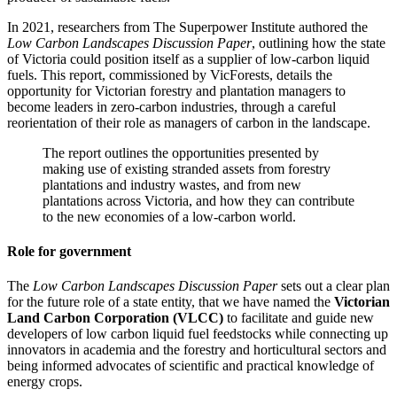
In 2021, researchers from The Superpower Institute authored the
Low Carbon Landscapes Discussion Paper​​​​‌ ‍ ​‍​‍‌‍ ‌ ​‍‌‍‍‌‌‍‌ ‌‍‍‌‌‍ ‍​‍​‍​ ‍‍​‍​‍‌ ​ ‌‍​‌‌‍ ‍‌‍‍‌‌ ‌​‌ ‍‌​‍ ‍‌‍‍‌‌‍ ​‍​‍​‍ ​​‍​‍‌‍‍​‌ ​‍‌‍‌‌‌‍‌‍​‍​‍​ ‍‍​‍​‍‌‍‍​‌ ‌​‌ ‌​‌ ​​​ ‍‍​‍ ​‍ ‌‍ ​‌‍ ‌‍​ ‌‍​‌‌‍ ​‌‍‍​‌‍ ‌ ​ ‌ ‌​​ ‍‍​ ​ ​ ​ ​ ​ ​ ​ ​‍ ‌‍‍‌‌‍ ‍‌ ‌​‌‍‌‌‌‍ ‍‌ ‌​​‍ ‌‍‌‌‌‍‌​‌‍‍‌‌ ‌​​‍ ‌‍ ‌‌‍ ‌‍‌​‌‍‌‌​ ‌‌ ​​‌ ​‍‌‍‌‌‌ ​ ‌‍‌‌‌‍ ‍‌ ‌​‌‍​‌‌ ‌​‌‍‍‌‌‍ ‌‍ ‍​ ‍ ‌‍‍‌‌‍‌​​ ‌​ ​‌​ ‌ ‌‍‌‍​ ‌​‌‍​‍‌‍‌‌‌‍‌​‌‍‌‌​‍ ‌‌‍‌​​ ​ ‌‍​‌​ ‌ ​‍ ‌​ ‌​​ ​ ​ ‌‌‌‍​‍​‍ ‌‌‍​‌‌‍‌‍‌‍​‌​ ‍​​‍ ‌‌‍‌‌‌‍​ ​ ‍‌​ ‌‍​ ​‌‌‍​ ​ ‍​​ ​‌​ ‍‌​ ​‌‌‍​‌​ ‌ ​ ‍ ‌ ‌​‌ ‍‌‌ ​​‌‍‌‌​ ‌‌ ‌ ‌‍ ‌ ​‍‌‍‍ ​ ‍ ‌ ​​‌‍​‌‌ ‌​‌‍‍​​ ‌‌‍​ ‌‍ ‌‍ ‍‌ ‌​‌‍‌‌‌‍ ‍‌ ‌​​‍‌‌​ ‌‌‌​​‍‌‌ ‌‍‍ ‌‍‌‌‌ ‍‌​‍‌‌​ ​ ‌​‌​​‍‌‌​ ​ ‌​‌​​‍‌‌​ ​‍​ ​‍​ ​‌‌‍​‌​ ‌ ​ ‍​​ ​​‌‍​ ​ ‌‍​ ​​​ ​‌​ ‌​​ ​‌‌‍‌‍​‍‌‌​ ​‍​ ​‍​‍‌‌​ ‌‌‌​‌​​‍ ‍‌‍​ ‌‍‍​‌‍‍‌‌‍ ​‌‍‌​‌ ​‍‌‍‌‌‌‍ ‍​‍‌‌​ ‌‌‌​​‍‌‌ ‌‍‍ ‌‍‌‌‌ ‍‌​‍‌‌​ ​ ‌​‌​​‍‌‌​ ​ ‌​‌​​‍‌‌​ ​‍​ ​‍‌‍​‍​ ‌‌​ ‍‌‌‍​ ‌‍​ ‌‍​‌​ ​​​ ‌‌‌‍​‌​ ​ ​ ‌​​ ​‍​‍‌‌​ ​‍​ ​‍​‍‌‌​ ‌‌‌​‌​​‍ ‍‌ ‌​‌‍‌‌‌ ‍​‌ ‌​​ ‌‍​‍‌‍​‌‌ ​ ‌‍‌‌‌‌‌‌‌ ​‍‌‍ ​​ ‌‌‍‍​‌ ‌​‌ ‌​‌ ​​​‍‌‌​ ​ ‌​​‌​‍‌‌​ ​‍‌​‌‍​‍‌‌​ ​‍‌​‌‍‌‍ ​‌‍ ‌‍​ ‌‍​‌‌‍ ​‌‍‍​‌‍ ‌ ​ ‌ ‌​​‍‌‌​ ​ ‌​​‌​ ​ ​ ​ ​ ​ ​ ​ ​‍‌‍‌‍‍‌‌‍‌​​ ‌​ ​‌​ ‌ ‌‍‌‍​ ‌​‌‍​‍‌‍‌‌‌‍‌​‌‍‌‌​‍ ‌‌‍‌​​ ​ ‌‍​‌​ ‌ ​‍ ‌​ ‌​​ ​ ​ ‌‌‌‍​‍​‍ ‌‌‍​‌‌‍‌‍‌‍​‌​ ‍​​‍ ‌‌‍‌‌‌‍​ ​ ‍‌​ ‌‍​ ​‌‌‍​ ​ ‍​​ ​‌​ ‍‌​ ​‌‌‍​‌​ ‌ ​‍‌‍‌ ‌​‌ ‍‌‌ ​​‌‍‌‌​ ‌‌ ‌ ‌‍ ‌ ​‍‌‍‍ ​‍‌‍‌ ​​‌‍​‌‌ ‌​‌‍‍​​ ‌‌‍​ ‌‍ ‌‍ ‍‌ ‌​‌‍‌‌‌‍ ‍‌ ‌​​‍‌‌​ ‌‌‌​​‍‌‌ ‌‍‍ ‌‍‌‌‌ ‍‌​‍‌‌​ ​ ‌​‌​​‍‌‌​ ​ ‌​‌​​‍‌‌​ ​‍​ ​‍​ ​‌‌‍​‌​ ‌ ​ ‍​​ ​​‌‍​ ​ ‌‍​ ​​​ ​‌​ ‌​​ ​‌‌‍‌‍​‍‌‌​ ​‍​ ​‍​‍‌‌​ ‌‌‌​‌​​‍ ‍‌‍​ ‌‍‍​‌‍‍‌‌‍ ​‌‍‌​‌ ​‍‌‍‌‌‌‍ ‍​‍‌‌​ ‌‌‌​​‍‌‌ ‌‍‍ ‌‍‌‌‌ ‍‌​‍‌‌​ ​ ‌​‌​​‍‌‌​ ​ ‌​‌​​‍‌‌​ ​‍​ ​‍‌‍​‍​ ‌‌​ ‍‌‌‍​ ‌‍​ ‌‍​‌​ ​​​ ‌‌‌‍​‌​ ​ ​ ‌​​ ​‍​‍‌‌​ ​‍​ ​‍​‍‌‌​ ‌‌‌​‌​​‍ ‍‌ ‌​‌‍‌‌‌ ‍​‌ ‌​​‍‌‍‌ ​​‌‍‌‌‌ ​‍‌ ​ ‌ ​​‌‍‌‌‌‍​ ‌ ‌​‌‍‍‌‌ ‌‍‌‍‌‌​ ‌‌ ​​‌ ‌‌‌‍​‍‌‍ ​‌‍‍‌‌ ​ ‌‍‍​‌‍‌‌‌‍‌​​‍​‍‌ ‌
, outlining how the state
of Victoria could position itself as a supplier of low-carbon liquid
fuels. This report, commissioned by VicForests, details the
opportunity for Victorian forestry and plantation managers to
become leaders in zero-carbon industries, through a careful
reorientation of their role as managers of carbon in the landscape.​​​​‌ ‍ ​‍​‍‌‍ ‌ ​‍‌‍‍‌‌‍‌ ‌‍‍‌‌‍ ‍​‍​‍​ ‍‍​‍​‍‌ ​ ‌‍​‌‌‍ ‍‌‍‍‌‌ ‌​‌ ‍‌​‍ ‍‌‍‍‌‌‍ ​‍​‍​‍ ​​‍​‍‌‍‍​‌ ​‍‌‍‌‌‌‍‌‍​‍​‍​ ‍‍​‍​‍‌‍‍​‌ ‌​‌ ‌​‌ ​​​ ‍‍​‍ ​‍ ‌‍ ​‌‍ ‌‍​ ‌‍​‌‌‍ ​‌‍‍​‌‍ ‌ ​ ‌ ‌​​ ‍‍​ ​ ​ ​ ​ ​ ​ ​ ​‍ ‌‍‍‌‌‍ ‍‌ ‌​‌‍‌‌‌‍ ‍‌ ‌​​‍ ‌‍‌‌‌‍‌​‌‍‍‌‌ ‌​​‍ ‌‍ ‌‌‍ ‌‍‌​‌‍‌‌​ ‌‌ ​​‌ ​‍‌‍‌‌‌ ​ ‌‍‌‌‌‍ ‍‌ ‌​‌‍​‌‌ ‌​‌‍‍‌‌‍ ‌‍ ‍​ ‍ ‌‍‍‌‌‍‌​​ ‌​ ​‌​ ‌ ‌‍‌‍​ ‌​‌‍​‍‌‍‌‌‌‍‌​‌‍‌‌​‍ ‌‌‍‌​​ ​ ‌‍​‌​ ‌ ​‍ ‌​ ‌​​ ​ ​ ‌‌‌‍​‍​‍ ‌‌‍​‌‌‍‌‍‌‍​‌​ ‍​​‍ ‌‌‍‌‌‌‍​ ​ ‍‌​ ‌‍​ ​‌‌‍​ ​ ‍​​ ​‌​ ‍‌​ ​‌‌‍​‌​ ‌ ​ ‍ ‌ ‌​‌ ‍‌‌ ​​‌‍‌‌​ ‌‌ ‌ ‌‍ ‌ ​‍‌‍‍ ​ ‍ ‌ ​​‌‍​‌‌ ‌​‌‍‍​​ ‌‌‍​ ‌‍ ‌‍ ‍‌ ‌​‌‍‌‌‌‍ ‍‌ ‌​​‍‌‌​ ‌‌‌​​‍‌‌ ‌‍‍ ‌‍‌‌‌ ‍‌​‍‌‌​ ​ ‌​‌​​‍‌‌​ ​ ‌​‌​​‍‌‌​ ​‍​ ​‍​ ​‌‌‍​‌​ ‌ ​ ‍​​ ​​‌‍​ ​ ‌‍​ ​​​ ​‌​ ‌​​ ​‌‌‍‌‍​‍‌‌​ ​‍​ ​‍​‍‌‌​ ‌‌‌​‌​​‍ ‍‌‍​ ‌‍‍​‌‍‍‌‌‍ ​‌‍‌​‌ ​‍‌‍‌‌‌‍ ‍​‍‌‌​ ‌‌‌​​‍‌‌ ‌‍‍ ‌‍‌‌‌ ‍‌​‍‌‌​ ​ ‌​‌​​‍‌‌​ ​ ‌​‌​​‍‌‌​ ​‍​ ​‍​ ​‌​ ‌‌‌‍‌‌​ ​​‌‍‌‍‌‍​‍​ ‍‌‌‍​ ​ ​ ‌‍​‌​ ‌​‌‍‌​​‍‌‌​ ​‍​ ​‍​‍‌‌​ ‌‌‌​‌​​‍ ‍‌ ‌​‌‍‌‌‌ ‍​‌ ‌​​ ‌‍​‍‌‍​‌‌ ​ ‌‍‌‌‌‌‌‌‌ ​‍‌‍ ​​ ‌‌‍‍​‌ ‌​‌ ‌​‌ ​​​‍‌‌​ ​ ‌​​‌​‍‌‌​ ​‍‌​‌‍​‍‌‌​ ​‍‌​‌‍‌‍ ​‌‍ ‌‍​ ‌‍​‌‌‍ ​‌‍‍​‌‍ ‌ ​ ‌ ‌​​‍‌‌​ ​ ‌​​‌​ ​ ​ ​ ​ ​ ​ ​ ​‍‌‍‌‍‍‌‌‍‌​​ ‌​ ​‌​ ‌ ‌‍‌‍​ ‌​‌‍​‍‌‍‌‌‌‍‌​‌‍‌‌​‍ ‌‌‍‌​​ ​ ‌‍​‌​ ‌ ​‍ ‌​ ‌​​ ​ ​ ‌‌‌‍​‍​‍ ‌‌‍​‌‌‍‌‍‌‍​‌​ ‍​​‍ ‌‌‍‌‌‌‍​ ​ ‍‌​ ‌‍​ ​‌‌‍​ ​ ‍​​ ​‌​ ‍‌​ ​‌‌‍​‌​ ‌ ​‍‌‍‌ ‌​‌ ‍‌‌ ​​‌‍‌‌​ ‌‌ ‌ ‌‍ ‌ ​‍‌‍‍ ​‍‌‍‌ ​​‌‍​‌‌ ‌​‌‍‍​​ ‌‌‍​ ‌‍ ‌‍ ‍‌ ‌​‌‍‌‌‌‍ ‍‌ ‌​​‍‌‌​ ‌‌‌​​‍‌‌ ‌‍‍ ‌‍‌‌‌ ‍‌​‍‌‌​ ​ ‌​‌​​‍‌‌​ ​ ‌​‌​​‍‌‌​ ​‍​ ​‍​ ​‌‌‍​‌​ ‌ ​ ‍​​ ​​‌‍​ ​ ‌‍​ ​​​ ​‌​ ‌​​ ​‌‌‍‌‍​‍‌‌​ ​‍​ ​‍​‍‌‌​ ‌‌‌​‌​​‍ ‍‌‍​ ‌‍‍​‌‍‍‌‌‍ ​‌‍‌​‌ ​‍‌‍‌‌‌‍ ‍​‍‌‌​ ‌‌‌​​‍‌‌ ‌‍‍ ‌‍‌‌‌ ‍‌​‍‌‌​ ​ ‌​‌​​‍‌‌​ ​ ‌​‌​​‍‌‌​ ​‍​ ​‍​ ​‌​ ‌‌‌‍‌‌​ ​​‌‍‌‍‌‍​‍​ ‍‌‌‍​ ​ ​ ‌‍​‌​ ‌​‌‍‌​​‍‌‌​ ​‍​ ​‍​‍‌‌​ ‌‌‌​‌​​‍ ‍‌ ‌​‌‍‌‌‌ ‍​‌ ‌​​‍‌‍‌ ​​‌‍‌‌‌ ​‍‌ ​ ‌ ​​‌‍‌‌‌‍​ ‌ ‌​‌‍‍‌‌ ‌‍‌‍‌‌​ ‌‌ ​​‌ ‌‌‌‍​‍‌‍ ​‌‍‍‌‌ ​ ‌‍‍​‌‍‌‌‌‍‌​​‍​‍‌ ‌
The report outlines the opportunities presented by
making use of existing stranded assets from forestry
plantations and industry wastes, and from new
plantations across Victoria, and how they can contribute
to the new economies of a low-carbon world.​​​​‌ ‍ ​‍​‍‌‍ ‌ ​‍‌‍‍‌‌‍‌ ‌‍‍‌‌‍ ‍​‍​‍​ ‍‍​‍​‍‌ ​ ‌‍​‌‌‍ ‍‌‍‍‌‌ ‌​‌ ‍‌​‍ ‍‌‍‍‌‌‍ ​‍​‍​‍ ​​‍​‍‌‍‍​‌ ​‍‌‍‌‌‌‍‌‍​‍​‍​ ‍‍​‍​‍‌‍‍​‌ ‌​‌ ‌​‌ ​​​ ‍‍​‍ ​‍ ‌‍ ​‌‍ ‌‍​ ‌‍​‌‌‍ ​‌‍‍​‌‍ ‌ ​ ‌ ‌​​ ‍‍​ ​ ​ ​ ​ ​ ​ ​ ​‍ ‌‍‍‌‌‍ ‍‌ ‌​‌‍‌‌‌‍ ‍‌ ‌​​‍ ‌‍‌‌‌‍‌​‌‍‍‌‌ ‌​​‍ ‌‍ ‌‌‍ ‌‍‌​‌‍‌‌​ ‌‌ ​​‌ ​‍‌‍‌‌‌ ​ ‌‍‌‌‌‍ ‍‌ ‌​‌‍​‌‌ ‌​‌‍‍‌‌‍ ‌‍ ‍​ ‍ ‌‍‍‌‌‍‌​​ ‌​ ​‌​ ‌ ‌‍‌‍​ ‌​‌‍​‍‌‍‌‌‌‍‌​‌‍‌‌​‍ ‌‌‍‌​​ ​ ‌‍​‌​ ‌ ​‍ ‌​ ‌​​ ​ ​ ‌‌‌‍​‍​‍ ‌‌‍​‌‌‍‌‍‌‍​‌​ ‍​​‍ ‌‌‍‌‌‌‍​ ​ ‍‌​ ‌‍​ ​‌‌‍​ ​ ‍​​ ​‌​ ‍‌​ ​‌‌‍​‌​ ‌ ​ ‍ ‌ ‌​‌ ‍‌‌ ​​‌‍‌‌​ ‌‌ ‌ ‌‍ ‌ ​‍‌‍‍ ​ ‍ ‌ ​​‌‍​‌‌ ‌​‌‍‍​​ ‌‌‍​ ‌‍ ‌‍ ‍‌ ‌​‌‍‌‌‌‍ ‍‌ ‌​​‍‌‌​ ‌‌‌​​‍‌‌ ‌‍‍ ‌‍‌‌‌ ‍‌​‍‌‌​ ​ ‌​‌​​‍‌‌​ ​ ‌​‌​​‍‌‌​ ​‍​ ​‍​ ‍‌​ ‌​​ ‌‌‌‍​ ‌‍‌​​ ​ ‌‍​‌‌‍‌‌​ ‌​‌‍​‌​ ​‌​ ​‌​‍‌‌​ ​‍​ ​‍​‍‌‌​ ‌‌‌​‌​​‍ ‍‌ ​‌‌ ‌‌‌‍ ‌ ‌​‌‍‌‌​‍‌‌​ ‌‌‌​​‍‌‌ ‌‍‍ ‌‍‌‌‌ ‍‌​‍‌‌​ ​ ‌​‌​​‍‌‌​ ​ ‌​‌​​‍‌‌​ ​‍​ ​‍​ ​‌‌‍‌​​ ​ ​ ‍​​ ‍‌​ ​‍‌‍‌‍​ ​ ​ ‌‌​ ‌​​ ‌ ‌‍​‌​‍‌‌​ ​‍​ ​‍​‍‌‌​ ‌‌‌​‌​​‍ ‍‌‍​ ‌‍‍​‌‍‍‌‌‍ ​‌‍‌​‌ ​‍‌‍‌‌‌‍ ‍​‍‌‌​ ‌‌‌​​‍‌‌ ‌‍‍ ‌‍‌‌‌ ‍‌​‍‌‌​ ​ ‌​‌​​‍‌‌​ ​ ‌​‌​​‍‌‌​ ​‍​ ​‍​ ​‍​ ​‌​ ‍​​ ‌ ‌‍‌​​ ​‌‌‍‌​‌‍‌‌​ ​‍‌‍​‍‌‍​ ‌‍​‌​‍‌‌​ ​‍​ ​‍​‍‌‌​ ‌‌‌​‌​​‍ ‍‌ ‌​‌‍‌‌‌ ‍​‌ ‌​​ ‌‍​‍‌‍​‌‌ ​ ‌‍‌‌‌‌‌‌‌ ​‍‌‍ ​​ ‌‌‍‍​‌ ‌​‌ ‌​‌ ​​​‍‌‌​ ​ ‌​​‌​‍‌‌​ ​‍‌​‌‍​‍‌‌​ ​‍‌​‌‍‌‍ ​‌‍ ‌‍​ ‌‍​‌‌‍ ​‌‍‍​‌‍ ‌ ​ ‌ ‌​​‍‌‌​ ​ ‌​​‌​ ​ ​ ​ ​ ​ ​ ​ ​‍‌‍‌‍‍‌‌‍‌​​ ‌​ ​‌​ ‌ ‌‍‌‍​ ‌​‌‍​‍‌‍‌‌‌‍‌​‌‍‌‌​‍ ‌‌‍‌​​ ​ ‌‍​‌​ ‌ ​‍ ‌​ ‌​​ ​ ​ ‌‌‌‍​‍​‍ ‌‌‍​‌‌‍‌‍‌‍​‌​ ‍​​‍ ‌‌‍‌‌‌‍​ ​ ‍‌​ ‌‍​ ​‌‌‍​ ​ ‍​​ ​‌​ ‍‌​ ​‌‌‍​‌​ ‌ ​‍‌‍‌ ‌​‌ ‍‌‌ ​​‌‍‌‌​ ‌‌ ‌ ‌‍ ‌ ​‍‌‍‍ ​‍‌‍‌ ​​‌‍​‌‌ ‌​‌‍‍​​ ‌‌‍​ ‌‍ ‌‍ ‍‌ ‌​‌‍‌‌‌‍ ‍‌ ‌​​‍‌‌​ ‌‌‌​​‍‌‌ ‌‍‍ ‌‍‌‌‌ ‍‌​‍‌‌​ ​ ‌​‌​​‍‌‌​ ​ ‌​‌​​‍‌‌​ ​‍​ ​‍​ ‍‌​ ‌​​ ‌‌‌‍​ ‌‍‌​​ ​ ‌‍​‌‌‍‌‌​ ‌​‌‍​‌​ ​‌​ ​‌​‍‌‌​ ​‍​ ​‍​‍‌‌​ ‌‌‌​‌​​‍ ‍‌ ​‌‌ ‌‌‌‍ ‌ ‌​‌‍‌‌​‍‌‌​ ‌‌‌​​‍‌‌ ‌‍‍ ‌‍‌‌‌ ‍‌​‍‌‌​ ​ ‌​‌​​‍‌‌​ ​ ‌​‌​​‍‌‌​ ​‍​ ​‍​ ​‌‌‍‌​​ ​ ​ ‍​​ ‍‌​ ​‍‌‍‌‍​ ​ ​ ‌‌​ ‌​​ ‌ ‌‍​‌​‍‌‌​ ​‍​ ​‍​‍‌‌​ ‌‌‌​‌​​‍ ‍‌‍​ ‌‍‍​‌‍‍‌‌‍ ​‌‍‌​‌ ​‍‌‍‌‌‌‍ ‍​‍‌‌​ ‌‌‌​​‍‌‌ ‌‍‍ ‌‍‌‌‌ ‍‌​‍‌‌​ ​ ‌​‌​​‍‌‌​ ​ ‌​‌​​‍‌‌​ ​‍​ ​‍​ ​‍​ ​‌​ ‍​​ ‌ ‌‍‌​​ ​‌‌‍‌​‌‍‌‌​ ​‍‌‍​‍‌‍​ ‌‍​‌​‍‌‌​ ​‍​ ​‍​‍‌‌​ ‌‌‌​‌​​‍ ‍‌ ‌​‌‍‌‌‌ ‍​‌ ‌​​‍‌‍‌ ​​‌‍‌‌‌ ​‍‌ ​ ‌ ​​‌‍‌‌‌‍​ ‌ ‌​‌‍‍‌‌ ‌‍‌‍‌‌​ ‌‌ ​​‌ ‌‌‌‍​‍‌‍ ​‌‍‍‌‌ ​ ‌‍‍​‌‍‌‌‌‍‌​​‍​‍‌ ‌
Role for government​​​​‌ ‍ ​‍​‍‌‍ ‌ ​‍‌‍‍‌‌‍‌ ‌‍‍‌‌‍ ‍​‍​‍​ ‍‍​‍​‍‌ ​ ‌‍​‌‌‍ ‍‌‍‍‌‌ ‌​‌ ‍‌​‍ ‍‌‍‍‌‌‍ ​‍​‍​‍ ​​‍​‍‌‍‍​‌ ​‍‌‍‌‌‌‍‌‍​‍​‍​ ‍‍​‍​‍‌‍‍​‌ ‌​‌ ‌​‌ ​​​ ‍‍​‍ ​‍ ‌‍ ​‌‍ ‌‍​ ‌‍​‌‌‍ ​‌‍‍​‌‍ ‌ ​ ‌ ‌​​ ‍‍​ ​ ​ ​ ​ ​ ​ ​ ​‍ ‌‍‍‌‌‍ ‍‌ ‌​‌‍‌‌‌‍ ‍‌ ‌​​‍ ‌‍‌‌‌‍‌​‌‍‍‌‌ ‌​​‍ ‌‍ ‌‌‍ ‌‍‌​‌‍‌‌​ ‌‌ ​​‌ ​‍‌‍‌‌‌ ​ ‌‍‌‌‌‍ ‍‌ ‌​‌‍​‌‌ ‌​‌‍‍‌‌‍ ‌‍ ‍​ ‍ ‌‍‍‌‌‍‌​​ ‌​ ​‌​ ‌ ‌‍‌‍​ ‌​‌‍​‍‌‍‌‌‌‍‌​‌‍‌‌​‍ ‌‌‍‌​​ ​ ‌‍​‌​ ‌ ​‍ ‌​ ‌​​ ​ ​ ‌‌‌‍​‍​‍ ‌‌‍​‌‌‍‌‍‌‍​‌​ ‍​​‍ ‌‌‍‌‌‌‍​ ​ ‍‌​ ‌‍​ ​‌‌‍​ ​ ‍​​ ​‌​ ‍‌​ ​‌‌‍​‌​ ‌ ​ ‍ ‌ ‌​‌ ‍‌‌ ​​‌‍‌‌​ ‌‌ ‌ ‌‍ ‌ ​‍‌‍‍ ​ ‍ ‌ ​​‌‍​‌‌ ‌​‌‍‍​​ ‌‌‍​ ‌‍ ‌‍ ‍‌ ‌​‌‍‌‌‌‍ ‍‌ ‌​​‍‌‌​ ‌‌‌​​‍‌‌ ‌‍‍ ‌‍‌‌‌ ‍‌​‍‌‌​ ​ ‌​‌​​‍‌‌​ ​ ‌​‌​​‍‌‌​ ​‍​ ​‍​ ‌‌​ ‍‌‌‍‌‌​ ‌ ‌‍​ ​ ‌​‌‍​‍‌‍​ ​ ‌​​ ‍‌​ ​​‌‍‌‌​‍‌‌​ ​‍​ ​‍​‍‌‌​ ‌‌‌​‌​​‍ ‍‌‍​ ‌‍‍​‌‍‍‌‌‍ ​‌‍‌​‌ ​‍‌‍‌‌‌‍ ‍​‍‌‌​ ‌‌‌​​‍‌‌ ‌‍‍ ‌‍‌‌‌ ‍‌​‍‌‌​ ​ ‌​‌​​‍‌‌​ ​ ‌​‌​​‍‌‌​ ​‍​ ​‍‌‍​‍​ ‌​‌‍​‌‌‍​ ​ ​ ‌‍​‍​ ​‌‌‍‌‌​ ‍​​ ​‍‌‍​‍​ ‌ ​‍‌‌​ ​‍​ ​‍​‍‌‌​ ‌‌‌​‌​​‍ ‍‌ ‌​‌‍‌‌‌ ‍​‌ ‌​​ ‌‍​‍‌‍​‌‌ ​ ‌‍‌‌‌‌‌‌‌ ​‍‌‍ ​​ ‌‌‍‍​‌ ‌​‌ ‌​‌ ​​​‍‌‌​ ​ ‌​​‌​‍‌‌​ ​‍‌​‌‍​‍‌‌​ ​‍‌​‌‍‌‍ ​‌‍ ‌‍​ ‌‍​‌‌‍ ​‌‍‍​‌‍ ‌ ​ ‌ ‌​​‍‌‌​ ​ ‌​​‌​ ​ ​ ​ ​ ​ ​ ​ ​‍‌‍‌‍‍‌‌‍‌​​ ‌​ ​‌​ ‌ ‌‍‌‍​ ‌​‌‍​‍‌‍‌‌‌‍‌​‌‍‌‌​‍ ‌‌‍‌​​ ​ ‌‍​‌​ ‌ ​‍ ‌​ ‌​​ ​ ​ ‌‌‌‍​‍​‍ ‌‌‍​‌‌‍‌‍‌‍​‌​ ‍​​‍ ‌‌‍‌‌‌‍​ ​ ‍‌​ ‌‍​ ​‌‌‍​ ​ ‍​​ ​‌​ ‍‌​ ​‌‌‍​‌​ ‌ ​‍‌‍‌ ‌​‌ ‍‌‌ ​​‌‍‌‌​ ‌‌ ‌ ‌‍ ‌ ​‍‌‍‍ ​‍‌‍‌ ​​‌‍​‌‌ ‌​‌‍‍​​ ‌‌‍​ ‌‍ ‌‍ ‍‌ ‌​‌‍‌‌‌‍ ‍‌ ‌​​‍‌‌​ ‌‌‌​​‍‌‌ ‌‍‍ ‌‍‌‌‌ ‍‌​‍‌‌​ ​ ‌​‌​​‍‌‌​ ​ ‌​‌​​‍‌‌​ ​‍​ ​‍​ ‌‌​ ‍‌‌‍‌‌​ ‌ ‌‍​ ​ ‌​‌‍​‍‌‍​ ​ ‌​​ ‍‌​ ​​‌‍‌‌​‍‌‌​ ​‍​ ​‍​‍‌‌​ ‌‌‌​‌​​‍ ‍‌‍​ ‌‍‍​‌‍‍‌‌‍ ​‌‍‌​‌ ​‍‌‍‌‌‌‍ ‍​‍‌‌​ ‌‌‌​​‍‌‌ ‌‍‍ ‌‍‌‌‌ ‍‌​‍‌‌​ ​ ‌​‌​​‍‌‌​ ​ ‌​‌​​‍‌‌​ ​‍​ ​‍‌‍​‍​ ‌​‌‍​‌‌‍​ ​ ​ ‌‍​‍​ ​‌‌‍‌‌​ ‍​​ ​‍‌‍​‍​ ‌ ​‍‌‌​ ​‍​ ​‍​‍‌‌​ ‌‌‌​‌​​‍ ‍‌ ‌​‌‍‌‌‌ ‍​‌ ‌​​‍‌‍‌ ​​‌‍‌‌‌ ​‍‌ ​ ‌ ​​‌‍‌‌‌‍​ ‌ ‌​‌‍‍‌‌ ‌‍‌‍‌‌​ ‌‌ ​​‌ ‌‌‌‍​‍‌‍ ​‌‍‍‌‌ ​ ‌‍‍​‌‍‌‌‌‍‌​​‍​‍‌ ‌
The ​​​​‌ ‍ ​‍​‍‌‍ ‌ ​‍‌‍‍‌‌‍‌ ‌‍‍‌‌‍ ‍​‍​‍​ ‍‍​‍​‍‌ ​ ‌‍​‌‌‍ ‍‌‍‍‌‌ ‌​‌ ‍‌​‍ ‍‌‍‍‌‌‍ ​‍​‍​‍ ​​‍​‍‌‍‍​‌ ​‍‌‍‌‌‌‍‌‍​‍​‍​ ‍‍​‍​‍‌‍‍​‌ ‌​‌ ‌​‌ ​​​ ‍‍​‍ ​‍ ‌‍ ​‌‍ ‌‍​ ‌‍​‌‌‍ ​‌‍‍​‌‍ ‌ ​ ‌ ‌​​ ‍‍​ ​ ​ ​ ​ ​ ​ ​ ​‍ ‌‍‍‌‌‍ ‍‌ ‌​‌‍‌‌‌‍ ‍‌ ‌​​‍ ‌‍‌‌‌‍‌​‌‍‍‌‌ ‌​​‍ ‌‍ ‌‌‍ ‌‍‌​‌‍‌‌​ ‌‌ ​​‌ ​‍‌‍‌‌‌ ​ ‌‍‌‌‌‍ ‍‌ ‌​‌‍​‌‌ ‌​‌‍‍‌‌‍ ‌‍ ‍​ ‍ ‌‍‍‌‌‍‌​​ ‌​ ​‌​ ‌ ‌‍‌‍​ ‌​‌‍​‍‌‍‌‌‌‍‌​‌‍‌‌​‍ ‌‌‍‌​​ ​ ‌‍​‌​ ‌ ​‍ ‌​ ‌​​ ​ ​ ‌‌‌‍​‍​‍ ‌‌‍​‌‌‍‌‍‌‍​‌​ ‍​​‍ ‌‌‍‌‌‌‍​ ​ ‍‌​ ‌‍​ ​‌‌‍​ ​ ‍​​ ​‌​ ‍‌​ ​‌‌‍​‌​ ‌ ​ ‍ ‌ ‌​‌ ‍‌‌ ​​‌‍‌‌​ ‌‌ ‌ ‌‍ ‌ ​‍‌‍‍ ​ ‍ ‌ ​​‌‍​‌‌ ‌​‌‍‍​​ ‌‌‍​ ‌‍ ‌‍ ‍‌ ‌​‌‍‌‌‌‍ ‍‌ ‌​​‍‌‌​ ‌‌‌​​‍‌‌ ‌‍‍ ‌‍‌‌‌ ‍‌​‍‌‌​ ​ ‌​‌​​‍‌‌​ ​ ‌​‌​​‍‌‌​ ​‍​ ​‍​ ‍‌​ ​​​ ​‌‌‍‌‍‌‍‌‍‌‍‌‍​ ‍​​ ​‌​ ​‍​ ‌​​ ‌‍​ ‌‍​‍‌‌​ ​‍​ ​‍​‍‌‌​ ‌‌‌​‌​​‍ ‍‌‍​ ‌‍‍​‌‍‍‌‌‍ ​‌‍‌​‌ ​‍‌‍‌‌‌‍ ‍​‍‌‌​ ‌‌‌​​‍‌‌ ‌‍‍ ‌‍‌‌‌ ‍‌​‍‌‌​ ​ ‌​‌​​‍‌‌​ ​ ‌​‌​​‍‌‌​ ​‍​ ​‍‌‍‌‌​ ​‍‌‍​ ​ ‍​​ ​‌​ ‍‌​ ‌​​ ​​​ ‍​​ ‌ ​ ​ ‌‍‌‍​‍‌‌​ ​‍​ ​‍​‍‌‌​ ‌‌‌​‌​​‍ ‍‌ ‌​‌‍‌‌‌ ‍​‌ ‌​​ ‌‍​‍‌‍​‌‌ ​ ‌‍‌‌‌‌‌‌‌ ​‍‌‍ ​​ ‌‌‍‍​‌ ‌​‌ ‌​‌ ​​​‍‌‌​ ​ ‌​​‌​‍‌‌​ ​‍‌​‌‍​‍‌‌​ ​‍‌​‌‍‌‍ ​‌‍ ‌‍​ ‌‍​‌‌‍ ​‌‍‍​‌‍ ‌ ​ ‌ ‌​​‍‌‌​ ​ ‌​​‌​ ​ ​ ​ ​ ​ ​ ​ ​‍‌‍‌‍‍‌‌‍‌​​ ‌​ ​‌​ ‌ ‌‍‌‍​ ‌​‌‍​‍‌‍‌‌‌‍‌​‌‍‌‌​‍ ‌‌‍‌​​ ​ ‌‍​‌​ ‌ ​‍ ‌​ ‌​​ ​ ​ ‌‌‌‍​‍​‍ ‌‌‍​‌‌‍‌‍‌‍​‌​ ‍​​‍ ‌‌‍‌‌‌‍​ ​ ‍‌​ ‌‍​ ​‌‌‍​ ​ ‍​​ ​‌​ ‍‌​ ​‌‌‍​‌​ ‌ ​‍‌‍‌ ‌​‌ ‍‌‌ ​​‌‍‌‌​ ‌‌ ‌ ‌‍ ‌ ​‍‌‍‍ ​‍‌‍‌ ​​‌‍​‌‌ ‌​‌‍‍​​ ‌‌‍​ ‌‍ ‌‍ ‍‌ ‌​‌‍‌‌‌‍ ‍‌ ‌​​‍‌‌​ ‌‌‌​​‍‌‌ ‌‍‍ ‌‍‌‌‌ ‍‌​‍‌‌​ ​ ‌​‌​​‍‌‌​ ​ ‌​‌​​‍‌‌​ ​‍​ ​‍​ ‍‌​ ​​​ ​‌‌‍‌‍‌‍‌‍‌‍‌‍​ ‍​​ ​‌​ ​‍​ ‌​​ ‌‍​ ‌‍​‍‌‌​ ​‍​ ​‍​‍‌‌​ ‌‌‌​‌​​‍ ‍‌‍​ ‌‍‍​‌‍‍‌‌‍ ​‌‍‌​‌ ​‍‌‍‌‌‌‍ ‍​‍‌‌​ ‌‌‌​​‍‌‌ ‌‍‍ ‌‍‌‌‌ ‍‌​‍‌‌​ ​ ‌​‌​​‍‌‌​ ​ ‌​‌​​‍‌‌​ ​‍​ ​‍‌‍‌‌​ ​‍‌‍​ ​ ‍​​ ​‌​ ‍‌​ ‌​​ ​​​ ‍​​ ‌ ​ ​ ‌‍‌‍​‍‌‌​ ​‍​ ​‍​‍‌‌​ ‌‌‌​‌​​‍ ‍‌ ‌​‌‍‌‌‌ ‍​‌ ‌​​‍‌‍‌ ​​‌‍‌‌‌ ​‍‌ ​ ‌ ​​‌‍‌‌‌‍​ ‌ ‌​‌‍‍‌‌ ‌‍‌‍‌‌​ ‌‌ ​​‌ ‌‌‌‍​‍‌‍ ​‌‍‍‌‌ ​ ‌‍‍​‌‍‌‌‌‍‌​​‍​‍‌ ‌
Low Carbon Landscapes Discussion Paper ​​​​‌ ‍ ​‍​‍‌‍ ‌ ​‍‌‍‍‌‌‍‌ ‌‍‍‌‌‍ ‍​‍​‍​ ‍‍​‍​‍‌ ​ ‌‍​‌‌‍ ‍‌‍‍‌‌ ‌​‌ ‍‌​‍ ‍‌‍‍‌‌‍ ​‍​‍​‍ ​​‍​‍‌‍‍​‌ ​‍‌‍‌‌‌‍‌‍​‍​‍​ ‍‍​‍​‍‌‍‍​‌ ‌​‌ ‌​‌ ​​​ ‍‍​‍ ​‍ ‌‍ ​‌‍ ‌‍​ ‌‍​‌‌‍ ​‌‍‍​‌‍ ‌ ​ ‌ ‌​​ ‍‍​ ​ ​ ​ ​ ​ ​ ​ ​‍ ‌‍‍‌‌‍ ‍‌ ‌​‌‍‌‌‌‍ ‍‌ ‌​​‍ ‌‍‌‌‌‍‌​‌‍‍‌‌ ‌​​‍ ‌‍ ‌‌‍ ‌‍‌​‌‍‌‌​ ‌‌ ​​‌ ​‍‌‍‌‌‌ ​ ‌‍‌‌‌‍ ‍‌ ‌​‌‍​‌‌ ‌​‌‍‍‌‌‍ ‌‍ ‍​ ‍ ‌‍‍‌‌‍‌​​ ‌​ ​‌​ ‌ ‌‍‌‍​ ‌​‌‍​‍‌‍‌‌‌‍‌​‌‍‌‌​‍ ‌‌‍‌​​ ​ ‌‍​‌​ ‌ ​‍ ‌​ ‌​​ ​ ​ ‌‌‌‍​‍​‍ ‌‌‍​‌‌‍‌‍‌‍​‌​ ‍​​‍ ‌‌‍‌‌‌‍​ ​ ‍‌​ ‌‍​ ​‌‌‍​ ​ ‍​​ ​‌​ ‍‌​ ​‌‌‍​‌​ ‌ ​ ‍ ‌ ‌​‌ ‍‌‌ ​​‌‍‌‌​ ‌‌ ‌ ‌‍ ‌ ​‍‌‍‍ ​ ‍ ‌ ​​‌‍​‌‌ ‌​‌‍‍​​ ‌‌‍​ ‌‍ ‌‍ ‍‌ ‌​‌‍‌‌‌‍ ‍‌ ‌​​‍‌‌​ ‌‌‌​​‍‌‌ ‌‍‍ ‌‍‌‌‌ ‍‌​‍‌‌​ ​ ‌​‌​​‍‌‌​ ​ ‌​‌​​‍‌‌​ ​‍​ ​‍​ ‍‌​ ​​​ ​‌‌‍‌‍‌‍‌‍‌‍‌‍​ ‍​​ ​‌​ ​‍​ ‌​​ ‌‍​ ‌‍​‍‌‌​ ​‍​ ​‍​‍‌‌​ ‌‌‌​‌​​‍ ‍‌‍​ ‌‍‍​‌‍‍‌‌‍ ​‌‍‌​‌ ​‍‌‍‌‌‌‍ ‍​‍‌‌​ ‌‌‌​​‍‌‌ ‌‍‍ ‌‍‌‌‌ ‍‌​‍‌‌​ ​ ‌​‌​​‍‌‌​ ​ ‌​‌​​‍‌‌​ ​‍​ ​‍‌‍​ ​ ​ ‌‍​‍‌‍​‍​ ‌ ​ ‌‍‌‍‌‍​ ‌‍​ ‌‍​ ‌‌​ ‌ ‌‍​‌​‍‌‌​ ​‍​ ​‍​‍‌‌​ ‌‌‌​‌​​‍ ‍‌ ‌​‌‍‌‌‌ ‍​‌ ‌​​ ‌‍​‍‌‍​‌‌ ​ ‌‍‌‌‌‌‌‌‌ ​‍‌‍ ​​ ‌‌‍‍​‌ ‌​‌ ‌​‌ ​​​‍‌‌​ ​ ‌​​‌​‍‌‌​ ​‍‌​‌‍​‍‌‌​ ​‍‌​‌‍‌‍ ​‌‍ ‌‍​ ‌‍​‌‌‍ ​‌‍‍​‌‍ ‌ ​ ‌ ‌​​‍‌‌​ ​ ‌​​‌​ ​ ​ ​ ​ ​ ​ ​ ​‍‌‍‌‍‍‌‌‍‌​​ ‌​ ​‌​ ‌ ‌‍‌‍​ ‌​‌‍​‍‌‍‌‌‌‍‌​‌‍‌‌​‍ ‌‌‍‌​​ ​ ‌‍​‌​ ‌ ​‍ ‌​ ‌​​ ​ ​ ‌‌‌‍​‍​‍ ‌‌‍​‌‌‍‌‍‌‍​‌​ ‍​​‍ ‌‌‍‌‌‌‍​ ​ ‍‌​ ‌‍​ ​‌‌‍​ ​ ‍​​ ​‌​ ‍‌​ ​‌‌‍​‌​ ‌ ​‍‌‍‌ ‌​‌ ‍‌‌ ​​‌‍‌‌​ ‌‌ ‌ ‌‍ ‌ ​‍‌‍‍ ​‍‌‍‌ ​​‌‍​‌‌ ‌​‌‍‍​​ ‌‌‍​ ‌‍ ‌‍ ‍‌ ‌​‌‍‌‌‌‍ ‍‌ ‌​​‍‌‌​ ‌‌‌​​‍‌‌ ‌‍‍ ‌‍‌‌‌ ‍‌​‍‌‌​ ​ ‌​‌​​‍‌‌​ ​ ‌​‌​​‍‌‌​ ​‍​ ​‍​ ‍‌​ ​​​ ​‌‌‍‌‍‌‍‌‍‌‍‌‍​ ‍​​ ​‌​ ​‍​ ‌​​ ‌‍​ ‌‍​‍‌‌​ ​‍​ ​‍​‍‌‌​ ‌‌‌​‌​​‍ ‍‌‍​ ‌‍‍​‌‍‍‌‌‍ ​‌‍‌​‌ ​‍‌‍‌‌‌‍ ‍​‍‌‌​ ‌‌‌​​‍‌‌ ‌‍‍ ‌‍‌‌‌ ‍‌​‍‌‌​ ​ ‌​‌​​‍‌‌​ ​ ‌​‌​​‍‌‌​ ​‍​ ​‍‌‍​ ​ ​ ‌‍​‍‌‍​‍​ ‌ ​ ‌‍‌‍‌‍​ ‌‍​ ‌‍​ ‌‌​ ‌ ‌‍​‌​‍‌‌​ ​‍​ ​‍​‍‌‌​ ‌‌‌​‌​​‍ ‍‌ ‌​‌‍‌‌‌ ‍​‌ ‌​​‍‌‍‌ ​​‌‍‌‌‌ ​‍‌ ​ ‌ ​​‌‍‌‌‌‍​ ‌ ‌​‌‍‍‌‌ ‌‍‌‍‌‌​ ‌‌ ​​‌ ‌‌‌‍​‍‌‍ ​‌‍‍‌‌ ​ ‌‍‍​‌‍‌‌‌‍‌​​‍​‍‌ ‌
sets out a clear plan
for the future role of a state entity, that we have named the ​​​​‌ ‍ ​‍​‍‌‍ ‌ ​‍‌‍‍‌‌‍‌ ‌‍‍‌‌‍ ‍​‍​‍​ ‍‍​‍​‍‌ ​ ‌‍​‌‌‍ ‍‌‍‍‌‌ ‌​‌ ‍‌​‍ ‍‌‍‍‌‌‍ ​‍​‍​‍ ​​‍​‍‌‍‍​‌ ​‍‌‍‌‌‌‍‌‍​‍​‍​ ‍‍​‍​‍‌‍‍​‌ ‌​‌ ‌​‌ ​​​ ‍‍​‍ ​‍ ‌‍ ​‌‍ ‌‍​ ‌‍​‌‌‍ ​‌‍‍​‌‍ ‌ ​ ‌ ‌​​ ‍‍​ ​ ​ ​ ​ ​ ​ ​ ​‍ ‌‍‍‌‌‍ ‍‌ ‌​‌‍‌‌‌‍ ‍‌ ‌​​‍ ‌‍‌‌‌‍‌​‌‍‍‌‌ ‌​​‍ ‌‍ ‌‌‍ ‌‍‌​‌‍‌‌​ ‌‌ ​​‌ ​‍‌‍‌‌‌ ​ ‌‍‌‌‌‍ ‍‌ ‌​‌‍​‌‌ ‌​‌‍‍‌‌‍ ‌‍ ‍​ ‍ ‌‍‍‌‌‍‌​​ ‌​ ​‌​ ‌ ‌‍‌‍​ ‌​‌‍​‍‌‍‌‌‌‍‌​‌‍‌‌​‍ ‌‌‍‌​​ ​ ‌‍​‌​ ‌ ​‍ ‌​ ‌​​ ​ ​ ‌‌‌‍​‍​‍ ‌‌‍​‌‌‍‌‍‌‍​‌​ ‍​​‍ ‌‌‍‌‌‌‍​ ​ ‍‌​ ‌‍​ ​‌‌‍​ ​ ‍​​ ​‌​ ‍‌​ ​‌‌‍​‌​ ‌ ​ ‍ ‌ ‌​‌ ‍‌‌ ​​‌‍‌‌​ ‌‌ ‌ ‌‍ ‌ ​‍‌‍‍ ​ ‍ ‌ ​​‌‍​‌‌ ‌​‌‍‍​​ ‌‌‍​ ‌‍ ‌‍ ‍‌ ‌​‌‍‌‌‌‍ ‍‌ ‌​​‍‌‌​ ‌‌‌​​‍‌‌ ‌‍‍ ‌‍‌‌‌ ‍‌​‍‌‌​ ​ ‌​‌​​‍‌‌​ ​ ‌​‌​​‍‌‌​ ​‍​ ​‍​ ‍‌​ ​​​ ​‌‌‍‌‍‌‍‌‍‌‍‌‍​ ‍​​ ​‌​ ​‍​ ‌​​ ‌‍​ ‌‍​‍‌‌​ ​‍​ ​‍​‍‌‌​ ‌‌‌​‌​​‍ ‍‌‍​ ‌‍‍​‌‍‍‌‌‍ ​‌‍‌​‌ ​‍‌‍‌‌‌‍ ‍​‍‌‌​ ‌‌‌​​‍‌‌ ‌‍‍ ‌‍‌‌‌ ‍‌​‍‌‌​ ​ ‌​‌​​‍‌‌​ ​ ‌​‌​​‍‌‌​ ​‍​ ​‍​ ‌​‌‍​‌​ ‍​‌‍​ ​ ‍‌​ ‍​​ ​‍​ ‌ ​ ‌ ​ ‌‍​ ‌​​ ‌​​‍‌‌​ ​‍​ ​‍​‍‌‌​ ‌‌‌​‌​​‍ ‍‌ ‌​‌‍‌‌‌ ‍​‌ ‌​​ ‌‍​‍‌‍​‌‌ ​ ‌‍‌‌‌‌‌‌‌ ​‍‌‍ ​​ ‌‌‍‍​‌ ‌​‌ ‌​‌ ​​​‍‌‌​ ​ ‌​​‌​‍‌‌​ ​‍‌​‌‍​‍‌‌​ ​‍‌​‌‍‌‍ ​‌‍ ‌‍​ ‌‍​‌‌‍ ​‌‍‍​‌‍ ‌ ​ ‌ ‌​​‍‌‌​ ​ ‌​​‌​ ​ ​ ​ ​ ​ ​ ​ ​‍‌‍‌‍‍‌‌‍‌​​ ‌​ ​‌​ ‌ ‌‍‌‍​ ‌​‌‍​‍‌‍‌‌‌‍‌​‌‍‌‌​‍ ‌‌‍‌​​ ​ ‌‍​‌​ ‌ ​‍ ‌​ ‌​​ ​ ​ ‌‌‌‍​‍​‍ ‌‌‍​‌‌‍‌‍‌‍​‌​ ‍​​‍ ‌‌‍‌‌‌‍​ ​ ‍‌​ ‌‍​ ​‌‌‍​ ​ ‍​​ ​‌​ ‍‌​ ​‌‌‍​‌​ ‌ ​‍‌‍‌ ‌​‌ ‍‌‌ ​​‌‍‌‌​ ‌‌ ‌ ‌‍ ‌ ​‍‌‍‍ ​‍‌‍‌ ​​‌‍​‌‌ ‌​‌‍‍​​ ‌‌‍​ ‌‍ ‌‍ ‍‌ ‌​‌‍‌‌‌‍ ‍‌ ‌​​‍‌‌​ ‌‌‌​​‍‌‌ ‌‍‍ ‌‍‌‌‌ ‍‌​‍‌‌​ ​ ‌​‌​​‍‌‌​ ​ ‌​‌​​‍‌‌​ ​‍​ ​‍​ ‍‌​ ​​​ ​‌‌‍‌‍‌‍‌‍‌‍‌‍​ ‍​​ ​‌​ ​‍​ ‌​​ ‌‍​ ‌‍​‍‌‌​ ​‍​ ​‍​‍‌‌​ ‌‌‌​‌​​‍ ‍‌‍​ ‌‍‍​‌‍‍‌‌‍ ​‌‍‌​‌ ​‍‌‍‌‌‌‍ ‍​‍‌‌​ ‌‌‌​​‍‌‌ ‌‍‍ ‌‍‌‌‌ ‍‌​‍‌‌​ ​ ‌​‌​​‍‌‌​ ​ ‌​‌​​‍‌‌​ ​‍​ ​‍​ ‌​‌‍​‌​ ‍​‌‍​ ​ ‍‌​ ‍​​ ​‍​ ‌ ​ ‌ ​ ‌‍​ ‌​​ ‌​​‍‌‌​ ​‍​ ​‍​‍‌‌​ ‌‌‌​‌​​‍ ‍‌ ‌​‌‍‌‌‌ ‍​‌ ‌​​‍‌‍‌ ​​‌‍‌‌‌ ​‍‌ ​ ‌ ​​‌‍‌‌‌‍​ ‌ ‌​‌‍‍‌‌ ‌‍‌‍‌‌​ ‌‌ ​​‌ ‌‌‌‍​‍‌‍ ​‌‍‍‌‌ ​ ‌‍‍​‌‍‌‌‌‍‌​​‍​‍‌ ‌
Victorian
Land Carbon Corporation (VLCC)​​​​‌ ‍ ​‍​‍‌‍ ‌ ​‍‌‍‍‌‌‍‌ ‌‍‍‌‌‍ ‍​‍​‍​ ‍‍​‍​‍‌ ​ ‌‍​‌‌‍ ‍‌‍‍‌‌ ‌​‌ ‍‌​‍ ‍‌‍‍‌‌‍ ​‍​‍​‍ ​​‍​‍‌‍‍​‌ ​‍‌‍‌‌‌‍‌‍​‍​‍​ ‍‍​‍​‍‌‍‍​‌ ‌​‌ ‌​‌ ​​​ ‍‍​‍ ​‍ ‌‍ ​‌‍ ‌‍​ ‌‍​‌‌‍ ​‌‍‍​‌‍ ‌ ​ ‌ ‌​​ ‍‍​ ​ ​ ​ ​ ​ ​ ​ ​‍ ‌‍‍‌‌‍ ‍‌ ‌​‌‍‌‌‌‍ ‍‌ ‌​​‍ ‌‍‌‌‌‍‌​‌‍‍‌‌ ‌​​‍ ‌‍ ‌‌‍ ‌‍‌​‌‍‌‌​ ‌‌ ​​‌ ​‍‌‍‌‌‌ ​ ‌‍‌‌‌‍ ‍‌ ‌​‌‍​‌‌ ‌​‌‍‍‌‌‍ ‌‍ ‍​ ‍ ‌‍‍‌‌‍‌​​ ‌​ ​‌​ ‌ ‌‍‌‍​ ‌​‌‍​‍‌‍‌‌‌‍‌​‌‍‌‌​‍ ‌‌‍‌​​ ​ ‌‍​‌​ ‌ ​‍ ‌​ ‌​​ ​ ​ ‌‌‌‍​‍​‍ ‌‌‍​‌‌‍‌‍‌‍​‌​ ‍​​‍ ‌‌‍‌‌‌‍​ ​ ‍‌​ ‌‍​ ​‌‌‍​ ​ ‍​​ ​‌​ ‍‌​ ​‌‌‍​‌​ ‌ ​ ‍ ‌ ‌​‌ ‍‌‌ ​​‌‍‌‌​ ‌‌ ‌ ‌‍ ‌ ​‍‌‍‍ ​ ‍ ‌ ​​‌‍​‌‌ ‌​‌‍‍​​ ‌‌‍​ ‌‍ ‌‍ ‍‌ ‌​‌‍‌‌‌‍ ‍‌ ‌​​‍‌‌​ ‌‌‌​​‍‌‌ ‌‍‍ ‌‍‌‌‌ ‍‌​‍‌‌​ ​ ‌​‌​​‍‌‌​ ​ ‌​‌​​‍‌‌​ ​‍​ ​‍​ ‍‌​ ​​​ ​‌‌‍‌‍‌‍‌‍‌‍‌‍​ ‍​​ ​‌​ ​‍​ ‌​​ ‌‍​ ‌‍​‍‌‌​ ​‍​ ​‍​‍‌‌​ ‌‌‌​‌​​‍ ‍‌‍​ ‌‍‍​‌‍‍‌‌‍ ​‌‍‌​‌ ​‍‌‍‌‌‌‍ ‍​‍‌‌​ ‌‌‌​​‍‌‌ ‌‍‍ ‌‍‌‌‌ ‍‌​‍‌‌​ ​ ‌​‌​​‍‌‌​ ​ ‌​‌​​‍‌‌​ ​‍​ ​‍​ ​ ​ ‌ ‌‍​‍​ ‍​​ ‍‌​ ‌ ​ ‌ ‌‍‌​​ ​‍​ ‌​​ ‌ ‌‍​‍​‍‌‌​ ​‍​ ​‍​‍‌‌​ ‌‌‌​‌​​‍ ‍‌ ‌​‌‍‌‌‌ ‍​‌ ‌​​ ‌‍​‍‌‍​‌‌ ​ ‌‍‌‌‌‌‌‌‌ ​‍‌‍ ​​ ‌‌‍‍​‌ ‌​‌ ‌​‌ ​​​‍‌‌​ ​ ‌​​‌​‍‌‌​ ​‍‌​‌‍​‍‌‌​ ​‍‌​‌‍‌‍ ​‌‍ ‌‍​ ‌‍​‌‌‍ ​‌‍‍​‌‍ ‌ ​ ‌ ‌​​‍‌‌​ ​ ‌​​‌​ ​ ​ ​ ​ ​ ​ ​ ​‍‌‍‌‍‍‌‌‍‌​​ ‌​ ​‌​ ‌ ‌‍‌‍​ ‌​‌‍​‍‌‍‌‌‌‍‌​‌‍‌‌​‍ ‌‌‍‌​​ ​ ‌‍​‌​ ‌ ​‍ ‌​ ‌​​ ​ ​ ‌‌‌‍​‍​‍ ‌‌‍​‌‌‍‌‍‌‍​‌​ ‍​​‍ ‌‌‍‌‌‌‍​ ​ ‍‌​ ‌‍​ ​‌‌‍​ ​ ‍​​ ​‌​ ‍‌​ ​‌‌‍​‌​ ‌ ​‍‌‍‌ ‌​‌ ‍‌‌ ​​‌‍‌‌​ ‌‌ ‌ ‌‍ ‌ ​‍‌‍‍ ​‍‌‍‌ ​​‌‍​‌‌ ‌​‌‍‍​​ ‌‌‍​ ‌‍ ‌‍ ‍‌ ‌​‌‍‌‌‌‍ ‍‌ ‌​​‍‌‌​ ‌‌‌​​‍‌‌ ‌‍‍ ‌‍‌‌‌ ‍‌​‍‌‌​ ​ ‌​‌​​‍‌‌​ ​ ‌​‌​​‍‌‌​ ​‍​ ​‍​ ‍‌​ ​​​ ​‌‌‍‌‍‌‍‌‍‌‍‌‍​ ‍​​ ​‌​ ​‍​ ‌​​ ‌‍​ ‌‍​‍‌‌​ ​‍​ ​‍​‍‌‌​ ‌‌‌​‌​​‍ ‍‌‍​ ‌‍‍​‌‍‍‌‌‍ ​‌‍‌​‌ ​‍‌‍‌‌‌‍ ‍​‍‌‌​ ‌‌‌​​‍‌‌ ‌‍‍ ‌‍‌‌‌ ‍‌​‍‌‌​ ​ ‌​‌​​‍‌‌​ ​ ‌​‌​​‍‌‌​ ​‍​ ​‍​ ​ ​ ‌ ‌‍​‍​ ‍​​ ‍‌​ ‌ ​ ‌ ‌‍‌​​ ​‍​ ‌​​ ‌ ‌‍​‍​‍‌‌​ ​‍​ ​‍​‍‌‌​ ‌‌‌​‌​​‍ ‍‌ ‌​‌‍‌‌‌ ‍​‌ ‌​​‍‌‍‌ ​​‌‍‌‌‌ ​‍‌ ​ ‌ ​​‌‍‌‌‌‍​ ‌ ‌​‌‍‍‌‌ ‌‍‌‍‌‌​ ‌‌ ​​‌ ‌‌‌‍​‍‌‍ ​‌‍‍‌‌ ​ ‌‍‍​‌‍‌‌‌‍‌​​‍​‍‌ ‌
to facilitate and guide new
developers of low carbon liquid fuel feedstocks while connecting up
innovators in academia and the forestry and horticultural sectors and
being informed advocates of scientific and practical knowledge of
energy crops.​​​​‌ ‍ ​‍​‍‌‍ ‌ ​‍‌‍‍‌‌‍‌ ‌‍‍‌‌‍ ‍​‍​‍​ ‍‍​‍​‍‌ ​ ‌‍​‌‌‍ ‍‌‍‍‌‌ ‌​‌ ‍‌​‍ ‍‌‍‍‌‌‍ ​‍​‍​‍ ​​‍​‍‌‍‍​‌ ​‍‌‍‌‌‌‍‌‍​‍​‍​ ‍‍​‍​‍‌‍‍​‌ ‌​‌ ‌​‌ ​​​ ‍‍​‍ ​‍ ‌‍ ​‌‍ ‌‍​ ‌‍​‌‌‍ ​‌‍‍​‌‍ ‌ ​ ‌ ‌​​ ‍‍​ ​ ​ ​ ​ ​ ​ ​ ​‍ ‌‍‍‌‌‍ ‍‌ ‌​‌‍‌‌‌‍ ‍‌ ‌​​‍ ‌‍‌‌‌‍‌​‌‍‍‌‌ ‌​​‍ ‌‍ ‌‌‍ ‌‍‌​‌‍‌‌​ ‌‌ ​​‌ ​‍‌‍‌‌‌ ​ ‌‍‌‌‌‍ ‍‌ ‌​‌‍​‌‌ ‌​‌‍‍‌‌‍ ‌‍ ‍​ ‍ ‌‍‍‌‌‍‌​​ ‌​ ​‌​ ‌ ‌‍‌‍​ ‌​‌‍​‍‌‍‌‌‌‍‌​‌‍‌‌​‍ ‌‌‍‌​​ ​ ‌‍​‌​ ‌ ​‍ ‌​ ‌​​ ​ ​ ‌‌‌‍​‍​‍ ‌‌‍​‌‌‍‌‍‌‍​‌​ ‍​​‍ ‌‌‍‌‌‌‍​ ​ ‍‌​ ‌‍​ ​‌‌‍​ ​ ‍​​ ​‌​ ‍‌​ ​‌‌‍​‌​ ‌ ​ ‍ ‌ ‌​‌ ‍‌‌ ​​‌‍‌‌​ ‌‌ ‌ ‌‍ ‌ ​‍‌‍‍ ​ ‍ ‌ ​​‌‍​‌‌ ‌​‌‍‍​​ ‌‌‍​ ‌‍ ‌‍ ‍‌ ‌​‌‍‌‌‌‍ ‍‌ ‌​​‍‌‌​ ‌‌‌​​‍‌‌ ‌‍‍ ‌‍‌‌‌ ‍‌​‍‌‌​ ​ ‌​‌​​‍‌‌​ ​ ‌​‌​​‍‌‌​ ​‍​ ​‍​ ‍‌​ ​​​ ​‌‌‍‌‍‌‍‌‍‌‍‌‍​ ‍​​ ​‌​ ​‍​ ‌​​ ‌‍​ ‌‍​‍‌‌​ ​‍​ ​‍​‍‌‌​ ‌‌‌​‌​​‍ ‍‌‍​ ‌‍‍​‌‍‍‌‌‍ ​‌‍‌​‌ ​‍‌‍‌‌‌‍ ‍​‍‌‌​ ‌‌‌​​‍‌‌ ‌‍‍ ‌‍‌‌‌ ‍‌​‍‌‌​ ​ ‌​‌​​‍‌‌​ ​ ‌​‌​​‍‌‌​ ​‍​ ​‍‌‍​‌​ ‍​‌‍‌‍‌‍‌‌​ ‌​‌‍​‍​ ​‌​ ‍​‌‍‌‌​ ​‍​ ‍‌​ ​ ​‍‌‌​ ​‍​ ​‍​‍‌‌​ ‌‌‌​‌​​‍ ‍‌ ‌​‌‍‌‌‌ ‍​‌ ‌​​ ‌‍​‍‌‍​‌‌ ​ ‌‍‌‌‌‌‌‌‌ ​‍‌‍ ​​ ‌‌‍‍​‌ ‌​‌ ‌​‌ ​​​‍‌‌​ ​ ‌​​‌​‍‌‌​ ​‍‌​‌‍​‍‌‌​ ​‍‌​‌‍‌‍ ​‌‍ ‌‍​ ‌‍​‌‌‍ ​‌‍‍​‌‍ ‌ ​ ‌ ‌​​‍‌‌​ ​ ‌​​‌​ ​ ​ ​ ​ ​ ​ ​ ​‍‌‍‌‍‍‌‌‍‌​​ ‌​ ​‌​ ‌ ‌‍‌‍​ ‌​‌‍​‍‌‍‌‌‌‍‌​‌‍‌‌​‍ ‌‌‍‌​​ ​ ‌‍​‌​ ‌ ​‍ ‌​ ‌​​ ​ ​ ‌‌‌‍​‍​‍ ‌‌‍​‌‌‍‌‍‌‍​‌​ ‍​​‍ ‌‌‍‌‌‌‍​ ​ ‍‌​ ‌‍​ ​‌‌‍​ ​ ‍​​ ​‌​ ‍‌​ ​‌‌‍​‌​ ‌ ​‍‌‍‌ ‌​‌ ‍‌‌ ​​‌‍‌‌​ ‌‌ ‌ ‌‍ ‌ ​‍‌‍‍ ​‍‌‍‌ ​​‌‍​‌‌ ‌​‌‍‍​​ ‌‌‍​ ‌‍ ‌‍ ‍‌ ‌​‌‍‌‌‌‍ ‍‌ ‌​​‍‌‌​ ‌‌‌​​‍‌‌ ‌‍‍ ‌‍‌‌‌ ‍‌​‍‌‌​ ​ ‌​‌​​‍‌‌​ ​ ‌​‌​​‍‌‌​ ​‍​ ​‍​ ‍‌​ ​​​ ​‌‌‍‌‍‌‍‌‍‌‍‌‍​ ‍​​ ​‌​ ​‍​ ‌​​ ‌‍​ ‌‍​‍‌‌​ ​‍​ ​‍​‍‌‌​ ‌‌‌​‌​​‍ ‍‌‍​ ‌‍‍​‌‍‍‌‌‍ ​‌‍‌​‌ ​‍‌‍‌‌‌‍ ‍​‍‌‌​ ‌‌‌​​‍‌‌ ‌‍‍ ‌‍‌‌‌ ‍‌​‍‌‌​ ​ ‌​‌​​‍‌‌​ ​ ‌​‌​​‍‌‌​ ​‍​ ​‍‌‍​‌​ ‍​‌‍‌‍‌‍‌‌​ ‌​‌‍​‍​ ​‌​ ‍​‌‍‌‌​ ​‍​ ‍‌​ ​ ​‍‌‌​ ​‍​ ​‍​‍‌‌​ ‌‌‌​‌​​‍ ‍‌ ‌​‌‍‌‌‌ ‍​‌ ‌​​‍‌‍‌ ​​‌‍‌‌‌ ​‍‌ ​ ‌ ​​‌‍‌‌‌‍​ ‌ ‌​‌‍‍‌‌ ‌‍‌‍‌‌​ ‌‌ ​​‌ ‌‌‌‍​‍‌‍ ​‌‍‍‌‌ ​ ‌‍‍​‌‍‌‌‌‍‌​​‍​‍‌ ‌