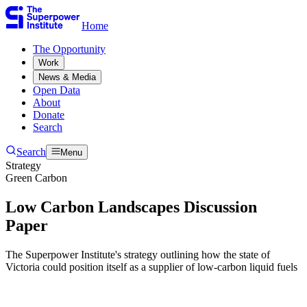
Home
The Opportunity​​​​‌ ‍ ​‍​‍‌‍ ‌ ​‍‌‍‍‌‌‍‌ ‌‍‍‌‌‍ ‍​‍​‍​ ‍‍​‍​‍‌ ​ ‌‍​‌‌‍ ‍‌‍‍‌‌ ‌​‌ ‍‌​‍ ‍‌‍‍‌‌‍ ​‍​‍​‍ ​​‍​‍‌‍‍​‌ ​‍‌‍‌‌‌‍‌‍​‍​‍​ ‍‍​‍​‍‌‍‍​‌ ‌​‌ ‌​‌ ​​​ ‍‍​‍ ​‍ ‌‍ ​‌‍ ‌‍​ ‌‍​‌‌‍ ​‌‍‍​‌‍ ‌ ​ ‌ ‌​​ ‍‍​ ​ ​ ​ ​ ​ ​ ​ ​‍ ‌‍‍‌‌‍ ‍‌ ‌​‌‍‌‌‌‍ ‍‌ ‌​​‍ ‌‍‌‌‌‍‌​‌‍‍‌‌ ‌​​‍ ‌‍ ‌‌‍ ‌‍‌​‌‍‌‌​ ‌‌ ​​‌ ​‍‌‍‌‌‌ ​ ‌‍‌‌‌‍ ‍‌ ‌​‌‍​‌‌ ‌​‌‍‍‌‌‍ ‌‍ ‍​ ‍ ‌‍‍‌‌‍‌​​ ‌​ ​‍​ ‌‍​ ‌‌​ ‌‍​ ​​‌‍‌‌​ ‍​​ ​​​‍ ‌​ ‌ ​ ‌​​ ‌‍​ ‌‌​‍ ‌​ ‌​​ ‍​​ ​ ​ ‍‌​‍ ‌​ ‍​​ ‌‍​ ​‍​ ‍‌​‍ ‌​ ‌‌​ ‌‌​ ‌ ​ ​‍‌‍‌‍​ ‍​​ ​‍​ ‍‌​ ‌‌​ ‍​​ ​​‌‍‌‌​ ‍ ‌ ‌​‌ ‍‌‌ ​​‌‍‌‌​ ‌‌ ​ ‌‍‌‌‌ ‌​‌ ‌​‌‍‍‌‌‍ ‍‌‍‌ ‌ ​ ​ ‍ ‌ ​​‌‍​‌‌ ‌​‌‍‍​​ ‌‌ ​ ‌‍‍‌‌ ‌​‌‍‌‌‌​ ‍‌‍​‌‌ ‌‍‌​‍‌‌ ‌​‌‍‌‌‌‍ ‌‌ ​ ​‍‌‌​ ‌‌‌​​‍‌‌ ‌‍‍ ‌‍‌‌‌ ‍‌​‍‌‌​ ​ ‌​‌​​‍‌‌​ ​ ‌​‌​​‍‌‌​ ​‍​ ​‍‌‍‌‌‌‍​‍‌‍‌‌‌‍​ ‌‍​‍‌‍​‌​ ​​​ ​​​ ​​​ ‌​​ ​​‌‍​ ​‍‌‌​ ​‍​ ​‍​‍‌‌​ ‌‌‌​‌​​‍ ‍‌‍ ​‌‍​‌‌‍​‍‌‍‌‌‌‍ ​​ ‌‍​‍‌‍​‌‌ ​ ‌‍‌‌‌‌‌‌‌ ​‍‌‍ ​​ ‌‌‍‍​‌ ‌​‌ ‌​‌ ​​​‍‌‌​ ​ ‌​​‌​‍‌‌​ ​‍‌​‌‍​‍‌‌​ ​‍‌​‌‍‌‍ ​‌‍ ‌‍​ ‌‍​‌‌‍ ​‌‍‍​‌‍ ‌ ​ ‌ ‌​​‍‌‌​ ​ ‌​​‌​ ​ ​ ​ ​ ​ ​ ​ ​‍‌‍‌‍‍‌‌‍‌​​ ‌​ ​‍​ ‌‍​ ‌‌​ ‌‍​ ​​‌‍‌‌​ ‍​​ ​​​‍ ‌​ ‌ ​ ‌​​ ‌‍​ ‌‌​‍ ‌​ ‌​​ ‍​​ ​ ​ ‍‌​‍ ‌​ ‍​​ ‌‍​ ​‍​ ‍‌​‍ ‌​ ‌‌​ ‌‌​ ‌ ​ ​‍‌‍‌‍​ ‍​​ ​‍​ ‍‌​ ‌‌​ ‍​​ ​​‌‍‌‌​‍‌‍‌ ‌​‌ ‍‌‌ ​​‌‍‌‌​ ‌‌ ​ ‌‍‌‌‌ ‌​‌ ‌​‌‍‍‌‌‍ ‍‌‍‌ ‌ ​ ​‍‌‍‌ ​​‌‍​‌‌ ‌​‌‍‍​​ ‌‌ ​ ‌‍‍‌‌ ‌​‌‍‌‌‌​ ‍‌‍​‌‌ ‌‍‌​‍‌‌ ‌​‌‍‌‌‌‍ ‌‌ ​ ​‍‌‌​ ‌‌‌​​‍‌‌ ‌‍‍ ‌‍‌‌‌ ‍‌​‍‌‌​ ​ ‌​‌​​‍‌‌​ ​ ‌​‌​​‍‌‌​ ​‍​ ​‍‌‍‌‌‌‍​‍‌‍‌‌‌‍​ ‌‍​‍‌‍​‌​ ​​​ ​​​ ​​​ ‌​​ ​​‌‍​ ​‍‌‌​ ​‍​ ​‍​‍‌‌​ ‌‌‌​‌​​‍ ‍‌‍ ​‌‍​‌‌‍​‍‌‍‌‌‌‍ ​​‍‌‍‌ ​​‌‍‌‌‌ ​‍‌ ​ ‌ ​​‌‍‌‌‌‍​ ‌ ‌​‌‍‍‌‌ ‌‍‌‍‌‌​ ‌‌ ​​‌ ‌‌‌‍​‍‌‍ ​‌‍‍‌‌ ​ ‌‍‍​‌‍‌‌‌‍‌​​‍​‍‌ ‌
Work​​​​‌ ‍ ​‍​‍‌‍ ‌ ​‍‌‍‍‌‌‍‌ ‌‍‍‌‌‍ ‍​‍​‍​ ‍‍​‍​‍‌ ​ ‌‍​‌‌‍ ‍‌‍‍‌‌ ‌​‌ ‍‌​‍ ‍‌‍‍‌‌‍ ​‍​‍​‍ ​​‍​‍‌‍‍​‌ ​‍‌‍‌‌‌‍‌‍​‍​‍​ ‍‍​‍​‍‌‍‍​‌ ‌​‌ ‌​‌ ​​​ ‍‍​‍ ​‍ ‌‍ ​‌‍ ‌‍​ ‌‍​‌‌‍ ​‌‍‍​‌‍ ‌ ​ ‌ ‌​​ ‍‍​ ​ ​ ​ ​ ​ ​ ​ ​‍ ‌‍‍‌‌‍ ‍‌ ‌​‌‍‌‌‌‍ ‍‌ ‌​​‍ ‌‍‌‌‌‍‌​‌‍‍‌‌ ‌​​‍ ‌‍ ‌‌‍ ‌‍‌​‌‍‌‌​ ‌‌ ​​‌ ​‍‌‍‌‌‌ ​ ‌‍‌‌‌‍ ‍‌ ‌​‌‍​‌‌ ‌​‌‍‍‌‌‍ ‌‍ ‍​ ‍ ‌‍‍‌‌‍‌​​ ‌​ ​‍​ ‌‍​ ‌‌​ ‌‍​ ​​‌‍‌‌​ ‍​​ ​​​‍ ‌​ ‌ ​ ‌​​ ‌‍​ ‌‌​‍ ‌​ ‌​​ ‍​​ ​ ​ ‍‌​‍ ‌​ ‍​​ ‌‍​ ​‍​ ‍‌​‍ ‌​ ‌‌​ ‌‌​ ‌ ​ ​‍‌‍‌‍​ ‍​​ ​‍​ ‍‌​ ‌‌​ ‍​​ ​​‌‍‌‌​ ‍ ‌ ‌​‌ ‍‌‌ ​​‌‍‌‌​ ‌‌ ​ ‌‍‌‌‌ ‌​‌ ‌​‌‍‍‌‌‍ ‍‌‍‌ ‌ ​ ​ ‍ ‌ ​​‌‍​‌‌ ‌​‌‍‍​​ ‌‌ ​ ‌‍‍‌‌ ‌​‌‍‌‌‌​ ‍‌‍​‌‌ ‌‍‌​‍‌‌ ‌​‌‍‌‌‌‍ ‌‌ ​ ​‍‌‌​ ‌‌‌​​‍‌‌ ‌‍‍ ‌‍‌‌‌ ‍‌​‍‌‌​ ​ ‌​‌​​‍‌‌​ ​ ‌​‌​​‍‌‌​ ​‍​ ​‍​ ‌‌​ ​​‌‍‌‍‌‍​‌‌‍‌​​ ‌‌​ ‌ ‌‍‌‍​ ‌ ‌‍​‌‌‍‌‌​ ​‍​ ‌ ​ ‌​‌‍‌‌​ ‍‌‌‍​ ​ ​​‌‍‌​​ ‍‌​ ​ ​ ‌‌​ ‌‌​ ​‍​ ‌ ​ ‌ ​ ‌‌‌‍‌​‌‍​‌​ ‍‌​ ​​​ ‌ ​‍‌‌​ ​‍​ ​‍​‍‌‌​ ‌‌‌​‌​​‍ ‍‌‍ ​‌‍​‌‌‍​‍‌‍‌‌‌‍ ​​ ‌‍​‍‌‍​‌‌ ​ ‌‍‌‌‌‌‌‌‌ ​‍‌‍ ​​ ‌‌‍‍​‌ ‌​‌ ‌​‌ ​​​‍‌‌​ ​ ‌​​‌​‍‌‌​ ​‍‌​‌‍​‍‌‌​ ​‍‌​‌‍‌‍ ​‌‍ ‌‍​ ‌‍​‌‌‍ ​‌‍‍​‌‍ ‌ ​ ‌ ‌​​‍‌‌​ ​ ‌​​‌​ ​ ​ ​ ​ ​ ​ ​ ​‍‌‍‌‍‍‌‌‍‌​​ ‌​ ​‍​ ‌‍​ ‌‌​ ‌‍​ ​​‌‍‌‌​ ‍​​ ​​​‍ ‌​ ‌ ​ ‌​​ ‌‍​ ‌‌​‍ ‌​ ‌​​ ‍​​ ​ ​ ‍‌​‍ ‌​ ‍​​ ‌‍​ ​‍​ ‍‌​‍ ‌​ ‌‌​ ‌‌​ ‌ ​ ​‍‌‍‌‍​ ‍​​ ​‍​ ‍‌​ ‌‌​ ‍​​ ​​‌‍‌‌​‍‌‍‌ ‌​‌ ‍‌‌ ​​‌‍‌‌​ ‌‌ ​ ‌‍‌‌‌ ‌​‌ ‌​‌‍‍‌‌‍ ‍‌‍‌ ‌ ​ ​‍‌‍‌ ​​‌‍​‌‌ ‌​‌‍‍​​ ‌‌ ​ ‌‍‍‌‌ ‌​‌‍‌‌‌​ ‍‌‍​‌‌ ‌‍‌​‍‌‌ ‌​‌‍‌‌‌‍ ‌‌ ​ ​‍‌‌​ ‌‌‌​​‍‌‌ ‌‍‍ ‌‍‌‌‌ ‍‌​‍‌‌​ ​ ‌​‌​​‍‌‌​ ​ ‌​‌​​‍‌‌​ ​‍​ ​‍​ ‌‌​ ​​‌‍‌‍‌‍​‌‌‍‌​​ ‌‌​ ‌ ‌‍‌‍​ ‌ ‌‍​‌‌‍‌‌​ ​‍​ ‌ ​ ‌​‌‍‌‌​ ‍‌‌‍​ ​ ​​‌‍‌​​ ‍‌​ ​ ​ ‌‌​ ‌‌​ ​‍​ ‌ ​ ‌ ​ ‌‌‌‍‌​‌‍​‌​ ‍‌​ ​​​ ‌ ​‍‌‌​ ​‍​ ​‍​‍‌‌​ ‌‌‌​‌​​‍ ‍‌‍ ​‌‍​‌‌‍​‍‌‍‌‌‌‍ ​​‍‌‍‌ ​​‌‍‌‌‌ ​‍‌ ​ ‌ ​​‌‍‌‌‌‍​ ‌ ‌​‌‍‍‌‌ ‌‍‌‍‌‌​ ‌‌ ​​‌ ‌‌‌‍​‍‌‍ ​‌‍‍‌‌ ​ ‌‍‍​‌‍‌‌‌‍‌​​‍​‍‌ ‌
News & Media​​​​‌ ‍ ​‍​‍‌‍ ‌ ​‍‌‍‍‌‌‍‌ ‌‍‍‌‌‍ ‍​‍​‍​ ‍‍​‍​‍‌ ​ ‌‍​‌‌‍ ‍‌‍‍‌‌ ‌​‌ ‍‌​‍ ‍‌‍‍‌‌‍ ​‍​‍​‍ ​​‍​‍‌‍‍​‌ ​‍‌‍‌‌‌‍‌‍​‍​‍​ ‍‍​‍​‍‌‍‍​‌ ‌​‌ ‌​‌ ​​​ ‍‍​‍ ​‍ ‌‍ ​‌‍ ‌‍​ ‌‍​‌‌‍ ​‌‍‍​‌‍ ‌ ​ ‌ ‌​​ ‍‍​ ​ ​ ​ ​ ​ ​ ​ ​‍ ‌‍‍‌‌‍ ‍‌ ‌​‌‍‌‌‌‍ ‍‌ ‌​​‍ ‌‍‌‌‌‍‌​‌‍‍‌‌ ‌​​‍ ‌‍ ‌‌‍ ‌‍‌​‌‍‌‌​ ‌‌ ​​‌ ​‍‌‍‌‌‌ ​ ‌‍‌‌‌‍ ‍‌ ‌​‌‍​‌‌ ‌​‌‍‍‌‌‍ ‌‍ ‍​ ‍ ‌‍‍‌‌‍‌​​ ‌​ ​‍​ ‌‍​ ‌‌​ ‌‍​ ​​‌‍‌‌​ ‍​​ ​​​‍ ‌​ ‌ ​ ‌​​ ‌‍​ ‌‌​‍ ‌​ ‌​​ ‍​​ ​ ​ ‍‌​‍ ‌​ ‍​​ ‌‍​ ​‍​ ‍‌​‍ ‌​ ‌‌​ ‌‌​ ‌ ​ ​‍‌‍‌‍​ ‍​​ ​‍​ ‍‌​ ‌‌​ ‍​​ ​​‌‍‌‌​ ‍ ‌ ‌​‌ ‍‌‌ ​​‌‍‌‌​ ‌‌ ​ ‌‍‌‌‌ ‌​‌ ‌​‌‍‍‌‌‍ ‍‌‍‌ ‌ ​ ​ ‍ ‌ ​​‌‍​‌‌ ‌​‌‍‍​​ ‌‌ ​ ‌‍‍‌‌ ‌​‌‍‌‌‌​ ‍‌‍​‌‌ ‌‍‌​‍‌‌ ‌​‌‍‌‌‌‍ ‌‌ ​ ​‍‌‌​ ‌‌‌​​‍‌‌ ‌‍‍ ‌‍‌‌‌ ‍‌​‍‌‌​ ​ ‌​‌​​‍‌‌​ ​ ‌​‌​​‍‌‌​ ​‍​ ​‍​ ​​​ ​ ​ ‌‌​ ‍‌​ ‌‍‌‍‌‌‌‍‌​‌‍‌‌​ ‍​​ ​​​ ‌ ​ ‌‌​‍‌‌​ ​‍​ ​‍​‍‌‌​ ‌‌‌​‌​​‍ ‍‌‍ ​‌‍​‌‌‍​‍‌‍‌‌‌‍ ​​ ‌‍​‍‌‍​‌‌ ​ ‌‍‌‌‌‌‌‌‌ ​‍‌‍ ​​ ‌‌‍‍​‌ ‌​‌ ‌​‌ ​​​‍‌‌​ ​ ‌​​‌​‍‌‌​ ​‍‌​‌‍​‍‌‌​ ​‍‌​‌‍‌‍ ​‌‍ ‌‍​ ‌‍​‌‌‍ ​‌‍‍​‌‍ ‌ ​ ‌ ‌​​‍‌‌​ ​ ‌​​‌​ ​ ​ ​ ​ ​ ​ ​ ​‍‌‍‌‍‍‌‌‍‌​​ ‌​ ​‍​ ‌‍​ ‌‌​ ‌‍​ ​​‌‍‌‌​ ‍​​ ​​​‍ ‌​ ‌ ​ ‌​​ ‌‍​ ‌‌​‍ ‌​ ‌​​ ‍​​ ​ ​ ‍‌​‍ ‌​ ‍​​ ‌‍​ ​‍​ ‍‌​‍ ‌​ ‌‌​ ‌‌​ ‌ ​ ​‍‌‍‌‍​ ‍​​ ​‍​ ‍‌​ ‌‌​ ‍​​ ​​‌‍‌‌​‍‌‍‌ ‌​‌ ‍‌‌ ​​‌‍‌‌​ ‌‌ ​ ‌‍‌‌‌ ‌​‌ ‌​‌‍‍‌‌‍ ‍‌‍‌ ‌ ​ ​‍‌‍‌ ​​‌‍​‌‌ ‌​‌‍‍​​ ‌‌ ​ ‌‍‍‌‌ ‌​‌‍‌‌‌​ ‍‌‍​‌‌ ‌‍‌​‍‌‌ ‌​‌‍‌‌‌‍ ‌‌ ​ ​‍‌‌​ ‌‌‌​​‍‌‌ ‌‍‍ ‌‍‌‌‌ ‍‌​‍‌‌​ ​ ‌​‌​​‍‌‌​ ​ ‌​‌​​‍‌‌​ ​‍​ ​‍​ ​​​ ​ ​ ‌‌​ ‍‌​ ‌‍‌‍‌‌‌‍‌​‌‍‌‌​ ‍​​ ​​​ ‌ ​ ‌‌​‍‌‌​ ​‍​ ​‍​‍‌‌​ ‌‌‌​‌​​‍ ‍‌‍ ​‌‍​‌‌‍​‍‌‍‌‌‌‍ ​​‍‌‍‌ ​​‌‍‌‌‌ ​‍‌ ​ ‌ ​​‌‍‌‌‌‍​ ‌ ‌​‌‍‍‌‌ ‌‍‌‍‌‌​ ‌‌ ​​‌ ‌‌‌‍​‍‌‍ ​‌‍‍‌‌ ​ ‌‍‍​‌‍‌‌‌‍‌​​‍​‍‌ ‌
Open Data​​​​‌ ‍ ​‍​‍‌‍ ‌ ​‍‌‍‍‌‌‍‌ ‌‍‍‌‌‍ ‍​‍​‍​ ‍‍​‍​‍‌ ​ ‌‍​‌‌‍ ‍‌‍‍‌‌ ‌​‌ ‍‌​‍ ‍‌‍‍‌‌‍ ​‍​‍​‍ ​​‍​‍‌‍‍​‌ ​‍‌‍‌‌‌‍‌‍​‍​‍​ ‍‍​‍​‍‌‍‍​‌ ‌​‌ ‌​‌ ​​​ ‍‍​‍ ​‍ ‌‍ ​‌‍ ‌‍​ ‌‍​‌‌‍ ​‌‍‍​‌‍ ‌ ​ ‌ ‌​​ ‍‍​ ​ ​ ​ ​ ​ ​ ​ ​‍ ‌‍‍‌‌‍ ‍‌ ‌​‌‍‌‌‌‍ ‍‌ ‌​​‍ ‌‍‌‌‌‍‌​‌‍‍‌‌ ‌​​‍ ‌‍ ‌‌‍ ‌‍‌​‌‍‌‌​ ‌‌ ​​‌ ​‍‌‍‌‌‌ ​ ‌‍‌‌‌‍ ‍‌ ‌​‌‍​‌‌ ‌​‌‍‍‌‌‍ ‌‍ ‍​ ‍ ‌‍‍‌‌‍‌​​ ‌​ ​‍​ ‌‍​ ‌‌​ ‌‍​ ​​‌‍‌‌​ ‍​​ ​​​‍ ‌​ ‌ ​ ‌​​ ‌‍​ ‌‌​‍ ‌​ ‌​​ ‍​​ ​ ​ ‍‌​‍ ‌​ ‍​​ ‌‍​ ​‍​ ‍‌​‍ ‌​ ‌‌​ ‌‌​ ‌ ​ ​‍‌‍‌‍​ ‍​​ ​‍​ ‍‌​ ‌‌​ ‍​​ ​​‌‍‌‌​ ‍ ‌ ‌​‌ ‍‌‌ ​​‌‍‌‌​ ‌‌ ​ ‌‍‌‌‌ ‌​‌ ‌​‌‍‍‌‌‍ ‍‌‍‌ ‌ ​ ​ ‍ ‌ ​​‌‍​‌‌ ‌​‌‍‍​​ ‌‌ ​ ‌‍‍‌‌ ‌​‌‍‌‌‌​ ‍‌‍​‌‌ ‌‍‌​‍‌‌ ‌​‌‍‌‌‌‍ ‌‌ ​ ​‍‌‌​ ‌‌‌​​‍‌‌ ‌‍‍ ‌‍‌‌‌ ‍‌​‍‌‌​ ​ ‌​‌​​‍‌‌​ ​ ‌​‌​​‍‌‌​ ​‍​ ​‍​ ‍​‌‍‌‍‌‍‌​​ ​ ​ ‍​‌‍​‍‌‍‌‌‌‍​ ​ ​‍‌‍​‍​ ‍‌​ ​ ​‍‌‌​ ​‍​ ​‍​‍‌‌​ ‌‌‌​‌​​‍ ‍‌‍ ​‌‍​‌‌‍​‍‌‍‌‌‌‍ ​​ ‌‍​‍‌‍​‌‌ ​ ‌‍‌‌‌‌‌‌‌ ​‍‌‍ ​​ ‌‌‍‍​‌ ‌​‌ ‌​‌ ​​​‍‌‌​ ​ ‌​​‌​‍‌‌​ ​‍‌​‌‍​‍‌‌​ ​‍‌​‌‍‌‍ ​‌‍ ‌‍​ ‌‍​‌‌‍ ​‌‍‍​‌‍ ‌ ​ ‌ ‌​​‍‌‌​ ​ ‌​​‌​ ​ ​ ​ ​ ​ ​ ​ ​‍‌‍‌‍‍‌‌‍‌​​ ‌​ ​‍​ ‌‍​ ‌‌​ ‌‍​ ​​‌‍‌‌​ ‍​​ ​​​‍ ‌​ ‌ ​ ‌​​ ‌‍​ ‌‌​‍ ‌​ ‌​​ ‍​​ ​ ​ ‍‌​‍ ‌​ ‍​​ ‌‍​ ​‍​ ‍‌​‍ ‌​ ‌‌​ ‌‌​ ‌ ​ ​‍‌‍‌‍​ ‍​​ ​‍​ ‍‌​ ‌‌​ ‍​​ ​​‌‍‌‌​‍‌‍‌ ‌​‌ ‍‌‌ ​​‌‍‌‌​ ‌‌ ​ ‌‍‌‌‌ ‌​‌ ‌​‌‍‍‌‌‍ ‍‌‍‌ ‌ ​ ​‍‌‍‌ ​​‌‍​‌‌ ‌​‌‍‍​​ ‌‌ ​ ‌‍‍‌‌ ‌​‌‍‌‌‌​ ‍‌‍​‌‌ ‌‍‌​‍‌‌ ‌​‌‍‌‌‌‍ ‌‌ ​ ​‍‌‌​ ‌‌‌​​‍‌‌ ‌‍‍ ‌‍‌‌‌ ‍‌​‍‌‌​ ​ ‌​‌​​‍‌‌​ ​ ‌​‌​​‍‌‌​ ​‍​ ​‍​ ‍​‌‍‌‍‌‍‌​​ ​ ​ ‍​‌‍​‍‌‍‌‌‌‍​ ​ ​‍‌‍​‍​ ‍‌​ ​ ​‍‌‌​ ​‍​ ​‍​‍‌‌​ ‌‌‌​‌​​‍ ‍‌‍ ​‌‍​‌‌‍​‍‌‍‌‌‌‍ ​​‍‌‍‌ ​​‌‍‌‌‌ ​‍‌ ​ ‌ ​​‌‍‌‌‌‍​ ‌ ‌​‌‍‍‌‌ ‌‍‌‍‌‌​ ‌‌ ​​‌ ‌‌‌‍​‍‌‍ ​‌‍‍‌‌ ​ ‌‍‍​‌‍‌‌‌‍‌​​‍​‍‌ ‌
About​​​​‌ ‍ ​‍​‍‌‍ ‌ ​‍‌‍‍‌‌‍‌ ‌‍‍‌‌‍ ‍​‍​‍​ ‍‍​‍​‍‌ ​ ‌‍​‌‌‍ ‍‌‍‍‌‌ ‌​‌ ‍‌​‍ ‍‌‍‍‌‌‍ ​‍​‍​‍ ​​‍​‍‌‍‍​‌ ​‍‌‍‌‌‌‍‌‍​‍​‍​ ‍‍​‍​‍‌‍‍​‌ ‌​‌ ‌​‌ ​​​ ‍‍​‍ ​‍ ‌‍ ​‌‍ ‌‍​ ‌‍​‌‌‍ ​‌‍‍​‌‍ ‌ ​ ‌ ‌​​ ‍‍​ ​ ​ ​ ​ ​ ​ ​ ​‍ ‌‍‍‌‌‍ ‍‌ ‌​‌‍‌‌‌‍ ‍‌ ‌​​‍ ‌‍‌‌‌‍‌​‌‍‍‌‌ ‌​​‍ ‌‍ ‌‌‍ ‌‍‌​‌‍‌‌​ ‌‌ ​​‌ ​‍‌‍‌‌‌ ​ ‌‍‌‌‌‍ ‍‌ ‌​‌‍​‌‌ ‌​‌‍‍‌‌‍ ‌‍ ‍​ ‍ ‌‍‍‌‌‍‌​​ ‌​ ​‍​ ‌‍​ ‌‌​ ‌‍​ ​​‌‍‌‌​ ‍​​ ​​​‍ ‌​ ‌ ​ ‌​​ ‌‍​ ‌‌​‍ ‌​ ‌​​ ‍​​ ​ ​ ‍‌​‍ ‌​ ‍​​ ‌‍​ ​‍​ ‍‌​‍ ‌​ ‌‌​ ‌‌​ ‌ ​ ​‍‌‍‌‍​ ‍​​ ​‍​ ‍‌​ ‌‌​ ‍​​ ​​‌‍‌‌​ ‍ ‌ ‌​‌ ‍‌‌ ​​‌‍‌‌​ ‌‌ ​ ‌‍‌‌‌ ‌​‌ ‌​‌‍‍‌‌‍ ‍‌‍‌ ‌ ​ ​ ‍ ‌ ​​‌‍​‌‌ ‌​‌‍‍​​ ‌‌ ​ ‌‍‍‌‌ ‌​‌‍‌‌‌​ ‍‌‍​‌‌ ‌‍‌​‍‌‌ ‌​‌‍‌‌‌‍ ‌‌ ​ ​‍‌‌​ ‌‌‌​​‍‌‌ ‌‍‍ ‌‍‌‌‌ ‍‌​‍‌‌​ ​ ‌​‌​​‍‌‌​ ​ ‌​‌​​‍‌‌​ ​‍​ ​‍​ ‌‍​ ​ ‌‍‌‌‌‍​‌‌‍​‍‌‍‌​‌‍‌‌​ ​​​ ‌‍​ ‌ ​ ‌ ​ ‌‌​‍‌‌​ ​‍​ ​‍​‍‌‌​ ‌‌‌​‌​​‍ ‍‌‍ ​‌‍​‌‌‍​‍‌‍‌‌‌‍ ​​ ‌‍​‍‌‍​‌‌ ​ ‌‍‌‌‌‌‌‌‌ ​‍‌‍ ​​ ‌‌‍‍​‌ ‌​‌ ‌​‌ ​​​‍‌‌​ ​ ‌​​‌​‍‌‌​ ​‍‌​‌‍​‍‌‌​ ​‍‌​‌‍‌‍ ​‌‍ ‌‍​ ‌‍​‌‌‍ ​‌‍‍​‌‍ ‌ ​ ‌ ‌​​‍‌‌​ ​ ‌​​‌​ ​ ​ ​ ​ ​ ​ ​ ​‍‌‍‌‍‍‌‌‍‌​​ ‌​ ​‍​ ‌‍​ ‌‌​ ‌‍​ ​​‌‍‌‌​ ‍​​ ​​​‍ ‌​ ‌ ​ ‌​​ ‌‍​ ‌‌​‍ ‌​ ‌​​ ‍​​ ​ ​ ‍‌​‍ ‌​ ‍​​ ‌‍​ ​‍​ ‍‌​‍ ‌​ ‌‌​ ‌‌​ ‌ ​ ​‍‌‍‌‍​ ‍​​ ​‍​ ‍‌​ ‌‌​ ‍​​ ​​‌‍‌‌​‍‌‍‌ ‌​‌ ‍‌‌ ​​‌‍‌‌​ ‌‌ ​ ‌‍‌‌‌ ‌​‌ ‌​‌‍‍‌‌‍ ‍‌‍‌ ‌ ​ ​‍‌‍‌ ​​‌‍​‌‌ ‌​‌‍‍​​ ‌‌ ​ ‌‍‍‌‌ ‌​‌‍‌‌‌​ ‍‌‍​‌‌ ‌‍‌​‍‌‌ ‌​‌‍‌‌‌‍ ‌‌ ​ ​‍‌‌​ ‌‌‌​​‍‌‌ ‌‍‍ ‌‍‌‌‌ ‍‌​‍‌‌​ ​ ‌​‌​​‍‌‌​ ​ ‌​‌​​‍‌‌​ ​‍​ ​‍​ ‌‍​ ​ ‌‍‌‌‌‍​‌‌‍​‍‌‍‌​‌‍‌‌​ ​​​ ‌‍​ ‌ ​ ‌ ​ ‌‌​‍‌‌​ ​‍​ ​‍​‍‌‌​ ‌‌‌​‌​​‍ ‍‌‍ ​‌‍​‌‌‍​‍‌‍‌‌‌‍ ​​‍‌‍‌ ​​‌‍‌‌‌ ​‍‌ ​ ‌ ​​‌‍‌‌‌‍​ ‌ ‌​‌‍‍‌‌ ‌‍‌‍‌‌​ ‌‌ ​​‌ ‌‌‌‍​‍‌‍ ​‌‍‍‌‌ ​ ‌‍‍​‌‍‌‌‌‍‌​​‍​‍‌ ‌
Donate​​​​‌ ‍ ​‍​‍‌‍ ‌ ​‍‌‍‍‌‌‍‌ ‌‍‍‌‌‍ ‍​‍​‍​ ‍‍​‍​‍‌ ​ ‌‍​‌‌‍ ‍‌‍‍‌‌ ‌​‌ ‍‌​‍ ‍‌‍‍‌‌‍ ​‍​‍​‍ ​​‍​‍‌‍‍​‌ ​‍‌‍‌‌‌‍‌‍​‍​‍​ ‍‍​‍​‍‌‍‍​‌ ‌​‌ ‌​‌ ​​​ ‍‍​‍ ​‍ ‌‍ ​‌‍ ‌‍​ ‌‍​‌‌‍ ​‌‍‍​‌‍ ‌ ​ ‌ ‌​​ ‍‍​ ​ ​ ​ ​ ​ ​ ​ ​‍ ‌‍‍‌‌‍ ‍‌ ‌​‌‍‌‌‌‍ ‍‌ ‌​​‍ ‌‍‌‌‌‍‌​‌‍‍‌‌ ‌​​‍ ‌‍ ‌‌‍ ‌‍‌​‌‍‌‌​ ‌‌ ​​‌ ​‍‌‍‌‌‌ ​ ‌‍‌‌‌‍ ‍‌ ‌​‌‍​‌‌ ‌​‌‍‍‌‌‍ ‌‍ ‍​ ‍ ‌‍‍‌‌‍‌​​ ‌​ ​‍​ ‌‍​ ‌‌​ ‌‍​ ​​‌‍‌‌​ ‍​​ ​​​‍ ‌​ ‌ ​ ‌​​ ‌‍​ ‌‌​‍ ‌​ ‌​​ ‍​​ ​ ​ ‍‌​‍ ‌​ ‍​​ ‌‍​ ​‍​ ‍‌​‍ ‌​ ‌‌​ ‌‌​ ‌ ​ ​‍‌‍‌‍​ ‍​​ ​‍​ ‍‌​ ‌‌​ ‍​​ ​​‌‍‌‌​ ‍ ‌ ‌​‌ ‍‌‌ ​​‌‍‌‌​ ‌‌ ​ ‌‍‌‌‌ ‌​‌ ‌​‌‍‍‌‌‍ ‍‌‍‌ ‌ ​ ​ ‍ ‌ ​​‌‍​‌‌ ‌​‌‍‍​​ ‌‌ ​ ‌‍‍‌‌ ‌​‌‍‌‌‌​ ‍‌‍​‌‌ ‌‍‌​‍‌‌ ‌​‌‍‌‌‌‍ ‌‌ ​ ​‍‌‌​ ‌‌‌​​‍‌‌ ‌‍‍ ‌‍‌‌‌ ‍‌​‍‌‌​ ​ ‌​‌​​‍‌‌​ ​ ‌​‌​​‍‌‌​ ​‍​ ​‍​ ‌​​ ‍‌​ ‌‍​ ​ ​ ‍​‌‍​ ​ ‌‌​ ​‍‌‍‌‌​ ​‍​ ‌‌‌‍‌‌​‍‌‌​ ​‍​ ​‍​‍‌‌​ ‌‌‌​‌​​‍ ‍‌‍ ​‌‍​‌‌‍​‍‌‍‌‌‌‍ ​​ ‌‍​‍‌‍​‌‌ ​ ‌‍‌‌‌‌‌‌‌ ​‍‌‍ ​​ ‌‌‍‍​‌ ‌​‌ ‌​‌ ​​​‍‌‌​ ​ ‌​​‌​‍‌‌​ ​‍‌​‌‍​‍‌‌​ ​‍‌​‌‍‌‍ ​‌‍ ‌‍​ ‌‍​‌‌‍ ​‌‍‍​‌‍ ‌ ​ ‌ ‌​​‍‌‌​ ​ ‌​​‌​ ​ ​ ​ ​ ​ ​ ​ ​‍‌‍‌‍‍‌‌‍‌​​ ‌​ ​‍​ ‌‍​ ‌‌​ ‌‍​ ​​‌‍‌‌​ ‍​​ ​​​‍ ‌​ ‌ ​ ‌​​ ‌‍​ ‌‌​‍ ‌​ ‌​​ ‍​​ ​ ​ ‍‌​‍ ‌​ ‍​​ ‌‍​ ​‍​ ‍‌​‍ ‌​ ‌‌​ ‌‌​ ‌ ​ ​‍‌‍‌‍​ ‍​​ ​‍​ ‍‌​ ‌‌​ ‍​​ ​​‌‍‌‌​‍‌‍‌ ‌​‌ ‍‌‌ ​​‌‍‌‌​ ‌‌ ​ ‌‍‌‌‌ ‌​‌ ‌​‌‍‍‌‌‍ ‍‌‍‌ ‌ ​ ​‍‌‍‌ ​​‌‍​‌‌ ‌​‌‍‍​​ ‌‌ ​ ‌‍‍‌‌ ‌​‌‍‌‌‌​ ‍‌‍​‌‌ ‌‍‌​‍‌‌ ‌​‌‍‌‌‌‍ ‌‌ ​ ​‍‌‌​ ‌‌‌​​‍‌‌ ‌‍‍ ‌‍‌‌‌ ‍‌​‍‌‌​ ​ ‌​‌​​‍‌‌​ ​ ‌​‌​​‍‌‌​ ​‍​ ​‍​ ‌​​ ‍‌​ ‌‍​ ​ ​ ‍​‌‍​ ​ ‌‌​ ​‍‌‍‌‌​ ​‍​ ‌‌‌‍‌‌​‍‌‌​ ​‍​ ​‍​‍‌‌​ ‌‌‌​‌​​‍ ‍‌‍ ​‌‍​‌‌‍​‍‌‍‌‌‌‍ ​​‍‌‍‌ ​​‌‍‌‌‌ ​‍‌ ​ ‌ ​​‌‍‌‌‌‍​ ‌ ‌​‌‍‍‌‌ ‌‍‌‍‌‌​ ‌‌ ​​‌ ‌‌‌‍​‍‌‍ ​‌‍‍‌‌ ​ ‌‍‍​‌‍‌‌‌‍‌​​‍​‍‌ ‌
Search
Search
Menu
Strategy
Green Carbon​​​​‌ ‍ ​‍​‍‌‍ ‌ ​‍‌‍‍‌‌‍‌ ‌‍‍‌‌‍ ‍​‍​‍​ ‍‍​‍​‍‌ ​ ‌‍​‌‌‍ ‍‌‍‍‌‌ ‌​‌ ‍‌​‍ ‍‌‍‍‌‌‍ ​‍​‍​‍ ​​‍​‍‌‍‍​‌ ​‍‌‍‌‌‌‍‌‍​‍​‍​ ‍‍​‍​‍‌‍‍​‌ ‌​‌ ‌​‌ ​​​ ‍‍​‍ ​‍ ‌‍ ​‌‍ ‌‍​ ‌‍​‌‌‍ ​‌‍‍​‌‍ ‌ ​ ‌ ‌​​ ‍‍​ ​ ​ ​ ​ ​ ​ ​ ​‍ ‌‍‍‌‌‍ ‍‌ ‌​‌‍‌‌‌‍ ‍‌ ‌​​‍ ‌‍‌‌‌‍‌​‌‍‍‌‌ ‌​​‍ ‌‍ ‌‌‍ ‌‍‌​‌‍‌‌​ ‌‌ ​​‌ ​‍‌‍‌‌‌ ​ ‌‍‌‌‌‍ ‍‌ ‌​‌‍​‌‌ ‌​‌‍‍‌‌‍ ‌‍ ‍​ ‍ ‌‍‍‌‌‍‌​​ ‌​ ‌ ​ ​ ‌‍​ ‌‍‌‍​ ​​‌‍‌‍‌‍‌‍​ ‌‌​‍ ‌​ ​‍‌‍‌‍‌‍​‍‌‍​‌​‍ ‌​ ‌​‌‍‌‌​ ​​​ ‍​​‍ ‌​ ‍​​ ‌‌​ ‌‍​ ​‌​‍ ‌​ ‍‌​ ​ ​ ‌‍​ ‌‌​ ​​​ ‍‌​ ​‍​ ‍​​ ‌​​ ​‍​ ​‍‌‍‌‍​ ‍ ‌ ‌​‌ ‍‌‌ ​​‌‍‌‌​ ‌‌ ‌​‌‍‍​‌‍‌‌‌‍ ‌‌‍‌‌​ ‍ ‌ ​​‌‍​‌‌ ‌​‌‍‍​​ ‌‌‍ ‍‌‍​‌‌‍ ‌‌‍‌‌​ ‌‍​‍‌‍​‌‌ ​ ‌‍‌‌‌‌‌‌‌ ​‍‌‍ ​​ ‌‌‍‍​‌ ‌​‌ ‌​‌ ​​​‍‌‌​ ​ ‌​​‌​‍‌‌​ ​‍‌​‌‍​‍‌‌​ ​‍‌​‌‍‌‍ ​‌‍ ‌‍​ ‌‍​‌‌‍ ​‌‍‍​‌‍ ‌ ​ ‌ ‌​​‍‌‌​ ​ ‌​​‌​ ​ ​ ​ ​ ​ ​ ​ ​‍‌‍‌‍‍‌‌‍‌​​ ‌​ ‌ ​ ​ ‌‍​ ‌‍‌‍​ ​​‌‍‌‍‌‍‌‍​ ‌‌​‍ ‌​ ​‍‌‍‌‍‌‍​‍‌‍​‌​‍ ‌​ ‌​‌‍‌‌​ ​​​ ‍​​‍ ‌​ ‍​​ ‌‌​ ‌‍​ ​‌​‍ ‌​ ‍‌​ ​ ​ ‌‍​ ‌‌​ ​​​ ‍‌​ ​‍​ ‍​​ ‌​​ ​‍​ ​‍‌‍‌‍​‍‌‍‌ ‌​‌ ‍‌‌ ​​‌‍‌‌​ ‌‌ ‌​‌‍‍​‌‍‌‌‌‍ ‌‌‍‌‌​‍‌‍‌ ​​‌‍​‌‌ ‌​‌‍‍​​ ‌‌‍ ‍‌‍​‌‌‍ ‌‌‍‌‌​‍‌‍‌ ​​‌‍‌‌‌ ​‍‌ ​ ‌ ​​‌‍‌‌‌‍​ ‌ ‌​‌‍‍‌‌ ‌‍‌‍‌‌​ ‌‌ ​​‌ ‌‌‌‍​‍‌‍ ​‌‍‍‌‌ ​ ‌‍‍​‌‍‌‌‌‍‌​​‍​‍‌ ‌
Low Carbon Landscapes Discussion
Paper​​​​‌ ‍ ​‍​‍‌‍ ‌ ​‍‌‍‍‌‌‍‌ ‌‍‍‌‌‍ ‍​‍​‍​ ‍‍​‍​‍‌ ​ ‌‍​‌‌‍ ‍‌‍‍‌‌ ‌​‌ ‍‌​‍ ‍‌‍‍‌‌‍ ​‍​‍​‍ ​​‍​‍‌‍‍​‌ ​‍‌‍‌‌‌‍‌‍​‍​‍​ ‍‍​‍​‍‌‍‍​‌ ‌​‌ ‌​‌ ​​​ ‍‍​‍ ​‍ ‌‍ ​‌‍ ‌‍​ ‌‍​‌‌‍ ​‌‍‍​‌‍ ‌ ​ ‌ ‌​​ ‍‍​ ​ ​ ​ ​ ​ ​ ​ ​‍ ‌‍‍‌‌‍ ‍‌ ‌​‌‍‌‌‌‍ ‍‌ ‌​​‍ ‌‍‌‌‌‍‌​‌‍‍‌‌ ‌​​‍ ‌‍ ‌‌‍ ‌‍‌​‌‍‌‌​ ‌‌ ​​‌ ​‍‌‍‌‌‌ ​ ‌‍‌‌‌‍ ‍‌ ‌​‌‍​‌‌ ‌​‌‍‍‌‌‍ ‌‍ ‍​ ‍ ‌‍‍‌‌‍‌​​ ‌​ ​‌​ ‌ ‌‍‌‍​ ‌​‌‍​‍‌‍‌‌‌‍‌​‌‍‌‌​‍ ‌‌‍‌​​ ​ ‌‍​‌​ ‌ ​‍ ‌​ ‌​​ ​ ​ ‌‌‌‍​‍​‍ ‌‌‍​‌‌‍‌‍‌‍​‌​ ‍​​‍ ‌‌‍‌‌‌‍​ ​ ‍‌​ ‌‍​ ​‌‌‍​ ​ ‍​​ ​‌​ ‍‌​ ​‌‌‍​‌​ ‌ ​ ‍ ‌ ‌​‌ ‍‌‌ ​​‌‍‌‌​ ‌‌ ‌ ‌‍ ‌ ​‍‌‍‍ ​ ‍ ‌ ​​‌‍​‌‌ ‌​‌‍‍​​ ‌‌ ‌​‌‍‍‌‌ ‌​‌‍ ​‌‍‌‌​ ‌‍​‍‌‍​‌‌ ​ ‌‍‌‌‌‌‌‌‌ ​‍‌‍ ​​ ‌‌‍‍​‌ ‌​‌ ‌​‌ ​​​‍‌‌​ ​ ‌​​‌​‍‌‌​ ​‍‌​‌‍​‍‌‌​ ​‍‌​‌‍‌‍ ​‌‍ ‌‍​ ‌‍​‌‌‍ ​‌‍‍​‌‍ ‌ ​ ‌ ‌​​‍‌‌​ ​ ‌​​‌​ ​ ​ ​ ​ ​ ​ ​ ​‍‌‍‌‍‍‌‌‍‌​​ ‌​ ​‌​ ‌ ‌‍‌‍​ ‌​‌‍​‍‌‍‌‌‌‍‌​‌‍‌‌​‍ ‌‌‍‌​​ ​ ‌‍​‌​ ‌ ​‍ ‌​ ‌​​ ​ ​ ‌‌‌‍​‍​‍ ‌‌‍​‌‌‍‌‍‌‍​‌​ ‍​​‍ ‌‌‍‌‌‌‍​ ​ ‍‌​ ‌‍​ ​‌‌‍​ ​ ‍​​ ​‌​ ‍‌​ ​‌‌‍​‌​ ‌ ​‍‌‍‌ ‌​‌ ‍‌‌ ​​‌‍‌‌​ ‌‌ ‌ ‌‍ ‌ ​‍‌‍‍ ​‍‌‍‌ ​​‌‍​‌‌ ‌​‌‍‍​​ ‌‌ ‌​‌‍‍‌‌ ‌​‌‍ ​‌‍‌‌​‍‌‍‌ ​​‌‍‌‌‌ ​‍‌ ​ ‌ ​​‌‍‌‌‌‍​ ‌ ‌​‌‍‍‌‌ ‌‍‌‍‌‌​ ‌‌ ​​‌ ‌‌‌‍​‍‌‍ ​‌‍‍‌‌ ​ ‌‍‍​‌‍‌‌‌‍‌​​‍​‍‌ ‌
The Superpower Institute's strategy outlining how the state of
Victoria could position itself as a supplier of low-carbon liquid fuels​​​​‌ ‍ ​‍​‍‌‍ ‌ ​‍‌‍‍‌‌‍‌ ‌‍‍‌‌‍ ‍​‍​‍​ ‍‍​‍​‍‌ ​ ‌‍​‌‌‍ ‍‌‍‍‌‌ ‌​‌ ‍‌​‍ ‍‌‍‍‌‌‍ ​‍​‍​‍ ​​‍​‍‌‍‍​‌ ​‍‌‍‌‌‌‍‌‍​‍​‍​ ‍‍​‍​‍‌‍‍​‌ ‌​‌ ‌​‌ ​​​ ‍‍​‍ ​‍ ‌‍ ​‌‍ ‌‍​ ‌‍​‌‌‍ ​‌‍‍​‌‍ ‌ ​ ‌ ‌​​ ‍‍​ ​ ​ ​ ​ ​ ​ ​ ​‍ ‌‍‍‌‌‍ ‍‌ ‌​‌‍‌‌‌‍ ‍‌ ‌​​‍ ‌‍‌‌‌‍‌​‌‍‍‌‌ ‌​​‍ ‌‍ ‌‌‍ ‌‍‌​‌‍‌‌​ ‌‌ ​​‌ ​‍‌‍‌‌‌ ​ ‌‍‌‌‌‍ ‍‌ ‌​‌‍​‌‌ ‌​‌‍‍‌‌‍ ‌‍ ‍​ ‍ ‌‍‍‌‌‍‌​​ ‌​ ​‌​ ‌ ‌‍‌‍​ ‌​‌‍​‍‌‍‌‌‌‍‌​‌‍‌‌​‍ ‌‌‍‌​​ ​ ‌‍​‌​ ‌ ​‍ ‌​ ‌​​ ​ ​ ‌‌‌‍​‍​‍ ‌‌‍​‌‌‍‌‍‌‍​‌​ ‍​​‍ ‌‌‍‌‌‌‍​ ​ ‍‌​ ‌‍​ ​‌‌‍​ ​ ‍​​ ​‌​ ‍‌​ ​‌‌‍​‌​ ‌ ​ ‍ ‌ ‌​‌ ‍‌‌ ​​‌‍‌‌​ ‌‌ ‌ ‌‍ ‌ ​‍‌‍‍ ​ ‍ ‌ ​​‌‍​‌‌ ‌​‌‍‍​​ ‌‌‍‌​‌‍‌‌‌ ​ ‌‍​ ‌ ​‍‌‍‍‌‌ ​​‌ ‌​‌‍‍‌‌‍ ‌‍ ‍​‍‌‌​ ‌‌‌​​‍‌‌ ‌‍‍ ‌‍‌‌‌ ‍‌​‍‌‌​ ​ ‌​‌​​‍‌‌​ ​ ‌​‌​​‍‌‌​ ​‍​ ​‍‌‍‌‍‌‍‌‍​ ‌‍​ ​ ‌‍‌‍​ ‌‌​ ​​​ ‍‌​ ​ ‌‍​‍​ ‍​‌‍‌​​‍‌‌​ ​‍​ ​‍​‍‌‌​ ‌‌‌​‌​​‍ ‍‌‍​ ‌‍‍​‌‍‍‌‌‍ ​‌‍‌​‌ ​‍‌‍‌‌‌‍ ‍​‍‌‌​ ‌‌‌​​‍‌‌ ‌‍‍ ‌‍‌‌‌ ‍‌​‍‌‌​ ​ ‌​‌​​‍‌‌​ ​ ‌​‌​​‍‌‌​ ​‍​ ​‍‌‍​‌​ ​​​ ‍​​ ​‍‌‍​‍‌‍​‍‌‍‌‌​ ‌​​ ‌​‌‍‌​​ ‍‌​ ‌‌​‍‌‌​ ​‍​ ​‍​‍‌‌​ ‌‌‌​‌​​‍ ‍‌ ‌​‌‍‌‌‌ ‍​‌ ‌​​ ‌‍​‍‌‍​‌‌ ​ ‌‍‌‌‌‌‌‌‌ ​‍‌‍ ​​ ‌‌‍‍​‌ ‌​‌ ‌​‌ ​​​‍‌‌​ ​ ‌​​‌​‍‌‌​ ​‍‌​‌‍​‍‌‌​ ​‍‌​‌‍‌‍ ​‌‍ ‌‍​ ‌‍​‌‌‍ ​‌‍‍​‌‍ ‌ ​ ‌ ‌​​‍‌‌​ ​ ‌​​‌​ ​ ​ ​ ​ ​ ​ ​ ​‍‌‍‌‍‍‌‌‍‌​​ ‌​ ​‌​ ‌ ‌‍‌‍​ ‌​‌‍​‍‌‍‌‌‌‍‌​‌‍‌‌​‍ ‌‌‍‌​​ ​ ‌‍​‌​ ‌ ​‍ ‌​ ‌​​ ​ ​ ‌‌‌‍​‍​‍ ‌‌‍​‌‌‍‌‍‌‍​‌​ ‍​​‍ ‌‌‍‌‌‌‍​ ​ ‍‌​ ‌‍​ ​‌‌‍​ ​ ‍​​ ​‌​ ‍‌​ ​‌‌‍​‌​ ‌ ​‍‌‍‌ ‌​‌ ‍‌‌ ​​‌‍‌‌​ ‌‌ ‌ ‌‍ ‌ ​‍‌‍‍ ​‍‌‍‌ ​​‌‍​‌‌ ‌​‌‍‍​​ ‌‌‍‌​‌‍‌‌‌ ​ ‌‍​ ‌ ​‍‌‍‍‌‌ ​​‌ ‌​‌‍‍‌‌‍ ‌‍ ‍​‍‌‌​ ‌‌‌​​‍‌‌ ‌‍‍ ‌‍‌‌‌ ‍‌​‍‌‌​ ​ ‌​‌​​‍‌‌​ ​ ‌​‌​​‍‌‌​ ​‍​ ​‍‌‍‌‍‌‍‌‍​ ‌‍​ ​ ‌‍‌‍​ ‌‌​ ​​​ ‍‌​ ​ ‌‍​‍​ ‍​‌‍‌​​‍‌‌​ ​‍​ ​‍​‍‌‌​ ‌‌‌​‌​​‍ ‍‌‍​ ‌‍‍​‌‍‍‌‌‍ ​‌‍‌​‌ ​‍‌‍‌‌‌‍ ‍​‍‌‌​ ‌‌‌​​‍‌‌ ‌‍‍ ‌‍‌‌‌ ‍‌​‍‌‌​ ​ ‌​‌​​‍‌‌​ ​ ‌​‌​​‍‌‌​ ​‍​ ​‍‌‍​‌​ ​​​ ‍​​ ​‍‌‍​‍‌‍​‍‌‍‌‌​ ‌​​ ‌​‌‍‌​​ ‍‌​ ‌‌​‍‌‌​ ​‍​ ​‍​‍‌‌​ ‌‌‌​‌​​‍ ‍‌ ‌​‌‍‌‌‌ ‍​‌ ‌​​‍‌‍‌ ​​‌‍‌‌‌ ​‍‌ ​ ‌ ​​‌‍‌‌‌‍​ ‌ ‌​‌‍‍‌‌ ‌‍‌‍‌‌​ ‌‌ ​​‌ ‌‌‌‍​‍‌‍ ​‌‍‍‌‌ ​ ‌‍‍​‌‍‌‌‌‍‌​​‍​‍‌ ‌