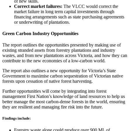
of new skills.​​​​‌ ‍ ​‍​‍‌‍ ‌ ​‍‌‍‍‌‌‍‌ ‌‍‍‌‌‍ ‍​‍​‍​ ‍‍​‍​‍‌ ​ ‌‍​‌‌‍ ‍‌‍‍‌‌ ‌​‌ ‍‌​‍ ‍‌‍‍‌‌‍ ​‍​‍​‍ ​​‍​‍‌‍‍​‌ ​‍‌‍‌‌‌‍‌‍​‍​‍​ ‍‍​‍​‍‌‍‍​‌ ‌​‌ ‌​‌ ​​​ ‍‍​‍ ​‍ ‌‍ ​‌‍ ‌‍​ ‌‍​‌‌‍ ​‌‍‍​‌‍ ‌ ​ ‌ ‌​​ ‍‍​ ​ ​ ​ ​ ​ ​ ​ ​‍ ‌‍‍‌‌‍ ‍‌ ‌​‌‍‌‌‌‍ ‍‌ ‌​​‍ ‌‍‌‌‌‍‌​‌‍‍‌‌ ‌​​‍ ‌‍ ‌‌‍ ‌‍‌​‌‍‌‌​ ‌‌ ​​‌ ​‍‌‍‌‌‌ ​ ‌‍‌‌‌‍ ‍‌ ‌​‌‍​‌‌ ‌​‌‍‍‌‌‍ ‌‍ ‍​ ‍ ‌‍‍‌‌‍‌​​ ‌​ ​‌​ ‌ ‌‍‌‍​ ‌​‌‍​‍‌‍‌‌‌‍‌​‌‍‌‌​‍ ‌‌‍‌​​ ​ ‌‍​‌​ ‌ ​‍ ‌​ ‌​​ ​ ​ ‌‌‌‍​‍​‍ ‌‌‍​‌‌‍‌‍‌‍​‌​ ‍​​‍ ‌‌‍‌‌‌‍​ ​ ‍‌​ ‌‍​ ​‌‌‍​ ​ ‍​​ ​‌​ ‍‌​ ​‌‌‍​‌​ ‌ ​ ‍ ‌ ‌​‌ ‍‌‌ ​​‌‍‌‌​ ‌‌ ‌ ‌‍ ‌ ​‍‌‍‍ ​ ‍ ‌ ​​‌‍​‌‌ ‌​‌‍‍​​ ‌‌‍​ ‌‍ ‌‍ ‍‌ ‌​‌‍‌‌‌‍ ‍‌ ‌​​‍‌‌​ ‌‌‌​​‍‌‌ ‌‍‍ ‌‍‌‌‌ ‍‌​‍‌‌​ ​ ‌​‌​​‍‌‌​ ​ ‌​‌​​‍‌‌​ ​‍​ ​‍‌‍‌‌​ ‌‌​ ‍​‌‍​‌​ ​ ​ ‌‌‌‍​‌‌‍​ ‌‍‌‍​ ​‍​ ‍‌‌‍​‌​‍‌‌​ ​‍​ ​‍​‍‌‌​ ‌‌‌​‌​​‍ ‍‌‍​ ‌‍‍​‌‍‍‌‌‍ ​‌‍‌​‌ ​‍‌‍‌‌‌‍ ‍​‍‌‌​ ‌‌‌​​‍‌‌ ‌‍‍ ‌‍‌‌‌ ‍‌​‍‌‌​ ​ ‌​‌​​‍‌‌​ ​ ‌​‌​​‍‌‌​ ​‍​ ​‍​ ‌​​ ‌‍​ ‌‍​ ‍‌​ ‌​‌‍​‍‌‍​ ​ ​ ​ ‍‌‌‍‌​​ ‌‍​ ​ ​‍‌‌​ ​‍​ ​‍​‍‌‌​ ‌‌‌​‌​​‍ ‍‌ ‌​‌‍‌‌‌ ‍​‌ ‌​​ ‌‍​‍‌‍​‌‌ ​ ‌‍‌‌‌‌‌‌‌ ​‍‌‍ ​​ ‌‌‍‍​‌ ‌​‌ ‌​‌ ​​​‍‌‌​ ​ ‌​​‌​‍‌‌​ ​‍‌​‌‍​‍‌‌​ ​‍‌​‌‍‌‍ ​‌‍ ‌‍​ ‌‍​‌‌‍ ​‌‍‍​‌‍ ‌ ​ ‌ ‌​​‍‌‌​ ​ ‌​​‌​ ​ ​ ​ ​ ​ ​ ​ ​‍‌‍‌‍‍‌‌‍‌​​ ‌​ ​‌​ ‌ ‌‍‌‍​ ‌​‌‍​‍‌‍‌‌‌‍‌​‌‍‌‌​‍ ‌‌‍‌​​ ​ ‌‍​‌​ ‌ ​‍ ‌​ ‌​​ ​ ​ ‌‌‌‍​‍​‍ ‌‌‍​‌‌‍‌‍‌‍​‌​ ‍​​‍ ‌‌‍‌‌‌‍​ ​ ‍‌​ ‌‍​ ​‌‌‍​ ​ ‍​​ ​‌​ ‍‌​ ​‌‌‍​‌​ ‌ ​‍‌‍‌ ‌​‌ ‍‌‌ ​​‌‍‌‌​ ‌‌ ‌ ‌‍ ‌ ​‍‌‍‍ ​‍‌‍‌ ​​‌‍​‌‌ ‌​‌‍‍​​ ‌‌‍​ ‌‍ ‌‍ ‍‌ ‌​‌‍‌‌‌‍ ‍‌ ‌​​‍‌‌​ ‌‌‌​​‍‌‌ ‌‍‍ ‌‍‌‌‌ ‍‌​‍‌‌​ ​ ‌​‌​​‍‌‌​ ​ ‌​‌​​‍‌‌​ ​‍​ ​‍‌‍‌‌​ ‌‌​ ‍​‌‍​‌​ ​ ​ ‌‌‌‍​‌‌‍​ ‌‍‌‍​ ​‍​ ‍‌‌‍​‌​‍‌‌​ ​‍​ ​‍​‍‌‌​ ‌‌‌​‌​​‍ ‍‌‍​ ‌‍‍​‌‍‍‌‌‍ ​‌‍‌​‌ ​‍‌‍‌‌‌‍ ‍​‍‌‌​ ‌‌‌​​‍‌‌ ‌‍‍ ‌‍‌‌‌ ‍‌​‍‌‌​ ​ ‌​‌​​‍‌‌​ ​ ‌​‌​​‍‌‌​ ​‍​ ​‍​ ‌​​ ‌‍​ ‌‍​ ‍‌​ ‌​‌‍​‍‌‍​ ​ ​ ​ ‍‌‌‍‌​​ ‌‍​ ​ ​‍‌‌​ ​‍​ ​‍​‍‌‌​ ‌‌‌​‌​​‍ ‍‌ ‌​‌‍‌‌‌ ‍​‌ ‌​​‍‌‍‌ ​​‌‍‌‌‌ ​‍‌ ​ ‌ ​​‌‍‌‌‌‍​ ‌ ‌​‌‍‍‌‌ ‌‍‌‍‌‌​ ‌‌ ​​‌ ‌‌‌‍​‍‌‍ ​‌‍‍‌‌ ​ ‌‍‍​‌‍‌‌‌‍‌​​‍​‍‌ ‌
Correct market failures: ​​​​‌ ‍ ​‍​‍‌‍ ‌ ​‍‌‍‍‌‌‍‌ ‌‍‍‌‌‍ ‍​‍​‍​ ‍‍​‍​‍‌ ​ ‌‍​‌‌‍ ‍‌‍‍‌‌ ‌​‌ ‍‌​‍ ‍‌‍‍‌‌‍ ​‍​‍​‍ ​​‍​‍‌‍‍​‌ ​‍‌‍‌‌‌‍‌‍​‍​‍​ ‍‍​‍​‍‌‍‍​‌ ‌​‌ ‌​‌ ​​​ ‍‍​‍ ​‍ ‌‍ ​‌‍ ‌‍​ ‌‍​‌‌‍ ​‌‍‍​‌‍ ‌ ​ ‌ ‌​​ ‍‍​ ​ ​ ​ ​ ​ ​ ​ ​‍ ‌‍‍‌‌‍ ‍‌ ‌​‌‍‌‌‌‍ ‍‌ ‌​​‍ ‌‍‌‌‌‍‌​‌‍‍‌‌ ‌​​‍ ‌‍ ‌‌‍ ‌‍‌​‌‍‌‌​ ‌‌ ​​‌ ​‍‌‍‌‌‌ ​ ‌‍‌‌‌‍ ‍‌ ‌​‌‍​‌‌ ‌​‌‍‍‌‌‍ ‌‍ ‍​ ‍ ‌‍‍‌‌‍‌​​ ‌​ ​‌​ ‌ ‌‍‌‍​ ‌​‌‍​‍‌‍‌‌‌‍‌​‌‍‌‌​‍ ‌‌‍‌​​ ​ ‌‍​‌​ ‌ ​‍ ‌​ ‌​​ ​ ​ ‌‌‌‍​‍​‍ ‌‌‍​‌‌‍‌‍‌‍​‌​ ‍​​‍ ‌‌‍‌‌‌‍​ ​ ‍‌​ ‌‍​ ​‌‌‍​ ​ ‍​​ ​‌​ ‍‌​ ​‌‌‍​‌​ ‌ ​ ‍ ‌ ‌​‌ ‍‌‌ ​​‌‍‌‌​ ‌‌ ‌ ‌‍ ‌ ​‍‌‍‍ ​ ‍ ‌ ​​‌‍​‌‌ ‌​‌‍‍​​ ‌‌‍​ ‌‍ ‌‍ ‍‌ ‌​‌‍‌‌‌‍ ‍‌ ‌​​‍‌‌​ ‌‌‌​​‍‌‌ ‌‍‍ ‌‍‌‌‌ ‍‌​‍‌‌​ ​ ‌​‌​​‍‌‌​ ​ ‌​‌​​‍‌‌​ ​‍​ ​‍​ ​‌‌‍​ ​ ​‌​ ‌‍​ ‍​‌‍‌‌​ ‌​​ ‌​‌‍​‌‌‍​‌​ ‌‍​ ‌ ​‍‌‌​ ​‍​ ​‍​‍‌‌​ ‌‌‌​‌​​‍ ‍‌‍​ ‌‍‍​‌‍‍‌‌‍ ​‌‍‌​‌ ​‍‌‍‌‌‌‍ ‍​‍‌‌​ ‌‌‌​​‍‌‌ ‌‍‍ ‌‍‌‌‌ ‍‌​‍‌‌​ ​ ‌​‌​​‍‌‌​ ​ ‌​‌​​‍‌‌​ ​‍​ ​‍​ ‌​‌‍‌‌​ ‌‌‌‍‌​​ ‌​​ ​‍‌‍‌‍​ ‍​​ ​‍​ ​‍​ ​‌​ ‌​​‍‌‌​ ​‍​ ​‍​‍‌‌​ ‌‌‌​‌​​‍ ‍‌ ‌​‌‍‌‌‌ ‍​‌ ‌​​ ‌‍​‍‌‍​‌‌ ​ ‌‍‌‌‌‌‌‌‌ ​‍‌‍ ​​ ‌‌‍‍​‌ ‌​‌ ‌​‌ ​​​‍‌‌​ ​ ‌​​‌​‍‌‌​ ​‍‌​‌‍​‍‌‌​ ​‍‌​‌‍‌‍ ​‌‍ ‌‍​ ‌‍​‌‌‍ ​‌‍‍​‌‍ ‌ ​ ‌ ‌​​‍‌‌​ ​ ‌​​‌​ ​ ​ ​ ​ ​ ​ ​ ​‍‌‍‌‍‍‌‌‍‌​​ ‌​ ​‌​ ‌ ‌‍‌‍​ ‌​‌‍​‍‌‍‌‌‌‍‌​‌‍‌‌​‍ ‌‌‍‌​​ ​ ‌‍​‌​ ‌ ​‍ ‌​ ‌​​ ​ ​ ‌‌‌‍​‍​‍ ‌‌‍​‌‌‍‌‍‌‍​‌​ ‍​​‍ ‌‌‍‌‌‌‍​ ​ ‍‌​ ‌‍​ ​‌‌‍​ ​ ‍​​ ​‌​ ‍‌​ ​‌‌‍​‌​ ‌ ​‍‌‍‌ ‌​‌ ‍‌‌ ​​‌‍‌‌​ ‌‌ ‌ ‌‍ ‌ ​‍‌‍‍ ​‍‌‍‌ ​​‌‍​‌‌ ‌​‌‍‍​​ ‌‌‍​ ‌‍ ‌‍ ‍‌ ‌​‌‍‌‌‌‍ ‍‌ ‌​​‍‌‌​ ‌‌‌​​‍‌‌ ‌‍‍ ‌‍‌‌‌ ‍‌​‍‌‌​ ​ ‌​‌​​‍‌‌​ ​ ‌​‌​​‍‌‌​ ​‍​ ​‍​ ​‌‌‍​ ​ ​‌​ ‌‍​ ‍​‌‍‌‌​ ‌​​ ‌​‌‍​‌‌‍​‌​ ‌‍​ ‌ ​‍‌‌​ ​‍​ ​‍​‍‌‌​ ‌‌‌​‌​​‍ ‍‌‍​ ‌‍‍​‌‍‍‌‌‍ ​‌‍‌​‌ ​‍‌‍‌‌‌‍ ‍​‍‌‌​ ‌‌‌​​‍‌‌ ‌‍‍ ‌‍‌‌‌ ‍‌​‍‌‌​ ​ ‌​‌​​‍‌‌​ ​ ‌​‌​​‍‌‌​ ​‍​ ​‍​ ‌​‌‍‌‌​ ‌‌‌‍‌​​ ‌​​ ​‍‌‍‌‍​ ‍​​ ​‍​ ​‍​ ​‌​ ‌​​‍‌‌​ ​‍​ ​‍​‍‌‌​ ‌‌‌​‌​​‍ ‍‌ ‌​‌‍‌‌‌ ‍​‌ ‌​​‍‌‍‌ ​​‌‍‌‌‌ ​‍‌ ​ ‌ ​​‌‍‌‌‌‍​ ‌ ‌​‌‍‍‌‌ ‌‍‌‍‌‌​ ‌‌ ​​‌ ‌‌‌‍​‍‌‍ ​‌‍‍‌‌ ​ ‌‍‍​‌‍‌‌‌‍‌​​‍​‍‌ ‌
The VLCC would correct the
market failure in long term capital investments through
financing arrangements such as state purchasing agreements
or underwriting of plantations.​​​​‌ ‍ ​‍​‍‌‍ ‌ ​‍‌‍‍‌‌‍‌ ‌‍‍‌‌‍ ‍​‍​‍​ ‍‍​‍​‍‌ ​ ‌‍​‌‌‍ ‍‌‍‍‌‌ ‌​‌ ‍‌​‍ ‍‌‍‍‌‌‍ ​‍​‍​‍ ​​‍​‍‌‍‍​‌ ​‍‌‍‌‌‌‍‌‍​‍​‍​ ‍‍​‍​‍‌‍‍​‌ ‌​‌ ‌​‌ ​​​ ‍‍​‍ ​‍ ‌‍ ​‌‍ ‌‍​ ‌‍​‌‌‍ ​‌‍‍​‌‍ ‌ ​ ‌ ‌​​ ‍‍​ ​ ​ ​ ​ ​ ​ ​ ​‍ ‌‍‍‌‌‍ ‍‌ ‌​‌‍‌‌‌‍ ‍‌ ‌​​‍ ‌‍‌‌‌‍‌​‌‍‍‌‌ ‌​​‍ ‌‍ ‌‌‍ ‌‍‌​‌‍‌‌​ ‌‌ ​​‌ ​‍‌‍‌‌‌ ​ ‌‍‌‌‌‍ ‍‌ ‌​‌‍​‌‌ ‌​‌‍‍‌‌‍ ‌‍ ‍​ ‍ ‌‍‍‌‌‍‌​​ ‌​ ​‌​ ‌ ‌‍‌‍​ ‌​‌‍​‍‌‍‌‌‌‍‌​‌‍‌‌​‍ ‌‌‍‌​​ ​ ‌‍​‌​ ‌ ​‍ ‌​ ‌​​ ​ ​ ‌‌‌‍​‍​‍ ‌‌‍​‌‌‍‌‍‌‍​‌​ ‍​​‍ ‌‌‍‌‌‌‍​ ​ ‍‌​ ‌‍​ ​‌‌‍​ ​ ‍​​ ​‌​ ‍‌​ ​‌‌‍​‌​ ‌ ​ ‍ ‌ ‌​‌ ‍‌‌ ​​‌‍‌‌​ ‌‌ ‌ ‌‍ ‌ ​‍‌‍‍ ​ ‍ ‌ ​​‌‍​‌‌ ‌​‌‍‍​​ ‌‌‍​ ‌‍ ‌‍ ‍‌ ‌​‌‍‌‌‌‍ ‍‌ ‌​​‍‌‌​ ‌‌‌​​‍‌‌ ‌‍‍ ‌‍‌‌‌ ‍‌​‍‌‌​ ​ ‌​‌​​‍‌‌​ ​ ‌​‌​​‍‌‌​ ​‍​ ​‍​ ​‌‌‍​ ​ ​‌​ ‌‍​ ‍​‌‍‌‌​ ‌​​ ‌​‌‍​‌‌‍​‌​ ‌‍​ ‌ ​‍‌‌​ ​‍​ ​‍​‍‌‌​ ‌‌‌​‌​​‍ ‍‌‍​ ‌‍‍​‌‍‍‌‌‍ ​‌‍‌​‌ ​‍‌‍‌‌‌‍ ‍​‍‌‌​ ‌‌‌​​‍‌‌ ‌‍‍ ‌‍‌‌‌ ‍‌​‍‌‌​ ​ ‌​‌​​‍‌‌​ ​ ‌​‌​​‍‌‌​ ​‍​ ​‍​ ‌ ​ ‌ ‌‍‌​​ ‌‍​ ​​​ ​​​ ​‌​ ‌ ​ ​​‌‍‌​​ ‍​‌‍​ ​‍‌‌​ ​‍​ ​‍​‍‌‌​ ‌‌‌​‌​​‍ ‍‌ ‌​‌‍‌‌‌ ‍​‌ ‌​​ ‌‍​‍‌‍​‌‌ ​ ‌‍‌‌‌‌‌‌‌ ​‍‌‍ ​​ ‌‌‍‍​‌ ‌​‌ ‌​‌ ​​​‍‌‌​ ​ ‌​​‌​‍‌‌​ ​‍‌​‌‍​‍‌‌​ ​‍‌​‌‍‌‍ ​‌‍ ‌‍​ ‌‍​‌‌‍ ​‌‍‍​‌‍ ‌ ​ ‌ ‌​​‍‌‌​ ​ ‌​​‌​ ​ ​ ​ ​ ​ ​ ​ ​‍‌‍‌‍‍‌‌‍‌​​ ‌​ ​‌​ ‌ ‌‍‌‍​ ‌​‌‍​‍‌‍‌‌‌‍‌​‌‍‌‌​‍ ‌‌‍‌​​ ​ ‌‍​‌​ ‌ ​‍ ‌​ ‌​​ ​ ​ ‌‌‌‍​‍​‍ ‌‌‍​‌‌‍‌‍‌‍​‌​ ‍​​‍ ‌‌‍‌‌‌‍​ ​ ‍‌​ ‌‍​ ​‌‌‍​ ​ ‍​​ ​‌​ ‍‌​ ​‌‌‍​‌​ ‌ ​‍‌‍‌ ‌​‌ ‍‌‌ ​​‌‍‌‌​ ‌‌ ‌ ‌‍ ‌ ​‍‌‍‍ ​‍‌‍‌ ​​‌‍​‌‌ ‌​‌‍‍​​ ‌‌‍​ ‌‍ ‌‍ ‍‌ ‌​‌‍‌‌‌‍ ‍‌ ‌​​‍‌‌​ ‌‌‌​​‍‌‌ ‌‍‍ ‌‍‌‌‌ ‍‌​‍‌‌​ ​ ‌​‌​​‍‌‌​ ​ ‌​‌​​‍‌‌​ ​‍​ ​‍​ ​‌‌‍​ ​ ​‌​ ‌‍​ ‍​‌‍‌‌​ ‌​​ ‌​‌‍​‌‌‍​‌​ ‌‍​ ‌ ​‍‌‌​ ​‍​ ​‍​‍‌‌​ ‌‌‌​‌​​‍ ‍‌‍​ ‌‍‍​‌‍‍‌‌‍ ​‌‍‌​‌ ​‍‌‍‌‌‌‍ ‍​‍‌‌​ ‌‌‌​​‍‌‌ ‌‍‍ ‌‍‌‌‌ ‍‌​‍‌‌​ ​ ‌​‌​​‍‌‌​ ​ ‌​‌​​‍‌‌​ ​‍​ ​‍​ ‌ ​ ‌ ‌‍‌​​ ‌‍​ ​​​ ​​​ ​‌​ ‌ ​ ​​‌‍‌​​ ‍​‌‍​ ​‍‌‌​ ​‍​ ​‍​‍‌‌​ ‌‌‌​‌​​‍ ‍‌ ‌​‌‍‌‌‌ ‍​‌ ‌​​‍‌‍‌ ​​‌‍‌‌‌ ​‍‌ ​ ‌ ​​‌‍‌‌‌‍​ ‌ ‌​‌‍‍‌‌ ‌‍‌‍‌‌​ ‌‌ ​​‌ ‌‌‌‍​‍‌‍ ​‌‍‍‌‌ ​ ‌‍‍​‌‍‌‌‌‍‌​​‍​‍‌ ‌
Green Carbon Industry Opportunities​​​​‌ ‍ ​‍​‍‌‍ ‌ ​‍‌‍‍‌‌‍‌ ‌‍‍‌‌‍ ‍​‍​‍​ ‍‍​‍​‍‌ ​ ‌‍​‌‌‍ ‍‌‍‍‌‌ ‌​‌ ‍‌​‍ ‍‌‍‍‌‌‍ ​‍​‍​‍ ​​‍​‍‌‍‍​‌ ​‍‌‍‌‌‌‍‌‍​‍​‍​ ‍‍​‍​‍‌‍‍​‌ ‌​‌ ‌​‌ ​​​ ‍‍​‍ ​‍ ‌‍ ​‌‍ ‌‍​ ‌‍​‌‌‍ ​‌‍‍​‌‍ ‌ ​ ‌ ‌​​ ‍‍​ ​ ​ ​ ​ ​ ​ ​ ​‍ ‌‍‍‌‌‍ ‍‌ ‌​‌‍‌‌‌‍ ‍‌ ‌​​‍ ‌‍‌‌‌‍‌​‌‍‍‌‌ ‌​​‍ ‌‍ ‌‌‍ ‌‍‌​‌‍‌‌​ ‌‌ ​​‌ ​‍‌‍‌‌‌ ​ ‌‍‌‌‌‍ ‍‌ ‌​‌‍​‌‌ ‌​‌‍‍‌‌‍ ‌‍ ‍​ ‍ ‌‍‍‌‌‍‌​​ ‌​ ​‌​ ‌ ‌‍‌‍​ ‌​‌‍​‍‌‍‌‌‌‍‌​‌‍‌‌​‍ ‌‌‍‌​​ ​ ‌‍​‌​ ‌ ​‍ ‌​ ‌​​ ​ ​ ‌‌‌‍​‍​‍ ‌‌‍​‌‌‍‌‍‌‍​‌​ ‍​​‍ ‌‌‍‌‌‌‍​ ​ ‍‌​ ‌‍​ ​‌‌‍​ ​ ‍​​ ​‌​ ‍‌​ ​‌‌‍​‌​ ‌ ​ ‍ ‌ ‌​‌ ‍‌‌ ​​‌‍‌‌​ ‌‌ ‌ ‌‍ ‌ ​‍‌‍‍ ​ ‍ ‌ ​​‌‍​‌‌ ‌​‌‍‍​​ ‌‌‍​ ‌‍ ‌‍ ‍‌ ‌​‌‍‌‌‌‍ ‍‌ ‌​​‍‌‌​ ‌‌‌​​‍‌‌ ‌‍‍ ‌‍‌‌‌ ‍‌​‍‌‌​ ​ ‌​‌​​‍‌‌​ ​ ‌​‌​​‍‌‌​ ​‍​ ​‍‌‍​ ‌‍‌​​ ‌ ​ ​​‌‍​‍‌‍​ ​ ‌‌​ ​​‌‍​‍​ ‍​‌‍​‌​ ‌ ​‍‌‌​ ​‍​ ​‍​‍‌‌​ ‌‌‌​‌​​‍ ‍‌‍​ ‌‍‍​‌‍‍‌‌‍ ​‌‍‌​‌ ​‍‌‍‌‌‌‍ ‍​‍‌‌​ ‌‌‌​​‍‌‌ ‌‍‍ ‌‍‌‌‌ ‍‌​‍‌‌​ ​ ‌​‌​​‍‌‌​ ​ ‌​‌​​‍‌‌​ ​‍​ ​‍​ ‌‍​ ​ ​ ‌ ​ ​‌​ ​‍‌‍​‍‌‍‌‍‌‍‌‌​ ‌‌​ ‌​​ ​‌​ ​ ​‍‌‌​ ​‍​ ​‍​‍‌‌​ ‌‌‌​‌​​‍ ‍‌ ‌​‌‍‌‌‌ ‍​‌ ‌​​ ‌‍​‍‌‍​‌‌ ​ ‌‍‌‌‌‌‌‌‌ ​‍‌‍ ​​ ‌‌‍‍​‌ ‌​‌ ‌​‌ ​​​‍‌‌​ ​ ‌​​‌​‍‌‌​ ​‍‌​‌‍​‍‌‌​ ​‍‌​‌‍‌‍ ​‌‍ ‌‍​ ‌‍​‌‌‍ ​‌‍‍​‌‍ ‌ ​ ‌ ‌​​‍‌‌​ ​ ‌​​‌​ ​ ​ ​ ​ ​ ​ ​ ​‍‌‍‌‍‍‌‌‍‌​​ ‌​ ​‌​ ‌ ‌‍‌‍​ ‌​‌‍​‍‌‍‌‌‌‍‌​‌‍‌‌​‍ ‌‌‍‌​​ ​ ‌‍​‌​ ‌ ​‍ ‌​ ‌​​ ​ ​ ‌‌‌‍​‍​‍ ‌‌‍​‌‌‍‌‍‌‍​‌​ ‍​​‍ ‌‌‍‌‌‌‍​ ​ ‍‌​ ‌‍​ ​‌‌‍​ ​ ‍​​ ​‌​ ‍‌​ ​‌‌‍​‌​ ‌ ​‍‌‍‌ ‌​‌ ‍‌‌ ​​‌‍‌‌​ ‌‌ ‌ ‌‍ ‌ ​‍‌‍‍ ​‍‌‍‌ ​​‌‍​‌‌ ‌​‌‍‍​​ ‌‌‍​ ‌‍ ‌‍ ‍‌ ‌​‌‍‌‌‌‍ ‍‌ ‌​​‍‌‌​ ‌‌‌​​‍‌‌ ‌‍‍ ‌‍‌‌‌ ‍‌​‍‌‌​ ​ ‌​‌​​‍‌‌​ ​ ‌​‌​​‍‌‌​ ​‍​ ​‍‌‍​ ‌‍‌​​ ‌ ​ ​​‌‍​‍‌‍​ ​ ‌‌​ ​​‌‍​‍​ ‍​‌‍​‌​ ‌ ​‍‌‌​ ​‍​ ​‍​‍‌‌​ ‌‌‌​‌​​‍ ‍‌‍​ ‌‍‍​‌‍‍‌‌‍ ​‌‍‌​‌ ​‍‌‍‌‌‌‍ ‍​‍‌‌​ ‌‌‌​​‍‌‌ ‌‍‍ ‌‍‌‌‌ ‍‌​‍‌‌​ ​ ‌​‌​​‍‌‌​ ​ ‌​‌​​‍‌‌​ ​‍​ ​‍​ ‌‍​ ​ ​ ‌ ​ ​‌​ ​‍‌‍​‍‌‍‌‍‌‍‌‌​ ‌‌​ ‌​​ ​‌​ ​ ​‍‌‌​ ​‍​ ​‍​‍‌‌​ ‌‌‌​‌​​‍ ‍‌ ‌​‌‍‌‌‌ ‍​‌ ‌​​‍‌‍‌ ​​‌‍‌‌‌ ​‍‌ ​ ‌ ​​‌‍‌‌‌‍​ ‌ ‌​‌‍‍‌‌ ‌‍‌‍‌‌​ ‌‌ ​​‌ ‌‌‌‍​‍‌‍ ​‌‍‍‌‌ ​ ‌‍‍​‌‍‌‌‌‍‌​​‍​‍‌ ‌
The report outlines the opportunities presented by making use of
existing stranded assets from forestry plantations and industry
wastes, and from new plantations across Victoria, and how they can
contribute to the new economies of a low-carbon world.​​​​‌ ‍ ​‍​‍‌‍ ‌ ​‍‌‍‍‌‌‍‌ ‌‍‍‌‌‍ ‍​‍​‍​ ‍‍​‍​‍‌ ​ ‌‍​‌‌‍ ‍‌‍‍‌‌ ‌​‌ ‍‌​‍ ‍‌‍‍‌‌‍ ​‍​‍​‍ ​​‍​‍‌‍‍​‌ ​‍‌‍‌‌‌‍‌‍​‍​‍​ ‍‍​‍​‍‌‍‍​‌ ‌​‌ ‌​‌ ​​​ ‍‍​‍ ​‍ ‌‍ ​‌‍ ‌‍​ ‌‍​‌‌‍ ​‌‍‍​‌‍ ‌ ​ ‌ ‌​​ ‍‍​ ​ ​ ​ ​ ​ ​ ​ ​‍ ‌‍‍‌‌‍ ‍‌ ‌​‌‍‌‌‌‍ ‍‌ ‌​​‍ ‌‍‌‌‌‍‌​‌‍‍‌‌ ‌​​‍ ‌‍ ‌‌‍ ‌‍‌​‌‍‌‌​ ‌‌ ​​‌ ​‍‌‍‌‌‌ ​ ‌‍‌‌‌‍ ‍‌ ‌​‌‍​‌‌ ‌​‌‍‍‌‌‍ ‌‍ ‍​ ‍ ‌‍‍‌‌‍‌​​ ‌​ ​‌​ ‌ ‌‍‌‍​ ‌​‌‍​‍‌‍‌‌‌‍‌​‌‍‌‌​‍ ‌‌‍‌​​ ​ ‌‍​‌​ ‌ ​‍ ‌​ ‌​​ ​ ​ ‌‌‌‍​‍​‍ ‌‌‍​‌‌‍‌‍‌‍​‌​ ‍​​‍ ‌‌‍‌‌‌‍​ ​ ‍‌​ ‌‍​ ​‌‌‍​ ​ ‍​​ ​‌​ ‍‌​ ​‌‌‍​‌​ ‌ ​ ‍ ‌ ‌​‌ ‍‌‌ ​​‌‍‌‌​ ‌‌ ‌ ‌‍ ‌ ​‍‌‍‍ ​ ‍ ‌ ​​‌‍​‌‌ ‌​‌‍‍​​ ‌‌‍​ ‌‍ ‌‍ ‍‌ ‌​‌‍‌‌‌‍ ‍‌ ‌​​‍‌‌​ ‌‌‌​​‍‌‌ ‌‍‍ ‌‍‌‌‌ ‍‌​‍‌‌​ ​ ‌​‌​​‍‌‌​ ​ ‌​‌​​‍‌‌​ ​‍​ ​‍‌‍​ ​ ‌‌‌‍​‌‌‍​ ​ ‌ ​ ‌‌‌‍​‍​ ‌​‌‍‌‌​ ‌‍‌‍‌‍‌‍​‌​‍‌‌​ ​‍​ ​‍​‍‌‌​ ‌‌‌​‌​​‍ ‍‌‍​ ‌‍‍​‌‍‍‌‌‍ ​‌‍‌​‌ ​‍‌‍‌‌‌‍ ‍​‍‌‌​ ‌‌‌​​‍‌‌ ‌‍‍ ‌‍‌‌‌ ‍‌​‍‌‌​ ​ ‌​‌​​‍‌‌​ ​ ‌​‌​​‍‌‌​ ​‍​ ​‍‌‍​ ‌‍‌‍​ ‌‌‌‍​‍‌‍‌​​ ​‌‌‍‌‍​ ‍‌‌‍‌‍​ ‌ ‌‍​‍​ ‌​​‍‌‌​ ​‍​ ​‍​‍‌‌​ ‌‌‌​‌​​‍ ‍‌ ‌​‌‍‌‌‌ ‍​‌ ‌​​ ‌‍​‍‌‍​‌‌ ​ ‌‍‌‌‌‌‌‌‌ ​‍‌‍ ​​ ‌‌‍‍​‌ ‌​‌ ‌​‌ ​​​‍‌‌​ ​ ‌​​‌​‍‌‌​ ​‍‌​‌‍​‍‌‌​ ​‍‌​‌‍‌‍ ​‌‍ ‌‍​ ‌‍​‌‌‍ ​‌‍‍​‌‍ ‌ ​ ‌ ‌​​‍‌‌​ ​ ‌​​‌​ ​ ​ ​ ​ ​ ​ ​ ​‍‌‍‌‍‍‌‌‍‌​​ ‌​ ​‌​ ‌ ‌‍‌‍​ ‌​‌‍​‍‌‍‌‌‌‍‌​‌‍‌‌​‍ ‌‌‍‌​​ ​ ‌‍​‌​ ‌ ​‍ ‌​ ‌​​ ​ ​ ‌‌‌‍​‍​‍ ‌‌‍​‌‌‍‌‍‌‍​‌​ ‍​​‍ ‌‌‍‌‌‌‍​ ​ ‍‌​ ‌‍​ ​‌‌‍​ ​ ‍​​ ​‌​ ‍‌​ ​‌‌‍​‌​ ‌ ​‍‌‍‌ ‌​‌ ‍‌‌ ​​‌‍‌‌​ ‌‌ ‌ ‌‍ ‌ ​‍‌‍‍ ​‍‌‍‌ ​​‌‍​‌‌ ‌​‌‍‍​​ ‌‌‍​ ‌‍ ‌‍ ‍‌ ‌​‌‍‌‌‌‍ ‍‌ ‌​​‍‌‌​ ‌‌‌​​‍‌‌ ‌‍‍ ‌‍‌‌‌ ‍‌​‍‌‌​ ​ ‌​‌​​‍‌‌​ ​ ‌​‌​​‍‌‌​ ​‍​ ​‍‌‍​ ​ ‌‌‌‍​‌‌‍​ ​ ‌ ​ ‌‌‌‍​‍​ ‌​‌‍‌‌​ ‌‍‌‍‌‍‌‍​‌​‍‌‌​ ​‍​ ​‍​‍‌‌​ ‌‌‌​‌​​‍ ‍‌‍​ ‌‍‍​‌‍‍‌‌‍ ​‌‍‌​‌ ​‍‌‍‌‌‌‍ ‍​‍‌‌​ ‌‌‌​​‍‌‌ ‌‍‍ ‌‍‌‌‌ ‍‌​‍‌‌​ ​ ‌​‌​​‍‌‌​ ​ ‌​‌​​‍‌‌​ ​‍​ ​‍‌‍​ ‌‍‌‍​ ‌‌‌‍​‍‌‍‌​​ ​‌‌‍‌‍​ ‍‌‌‍‌‍​ ‌ ‌‍​‍​ ‌​​‍‌‌​ ​‍​ ​‍​‍‌‌​ ‌‌‌​‌​​‍ ‍‌ ‌​‌‍‌‌‌ ‍​‌ ‌​​‍‌‍‌ ​​‌‍‌‌‌ ​‍‌ ​ ‌ ​​‌‍‌‌‌‍​ ‌ ‌​‌‍‍‌‌ ‌‍‌‍‌‌​ ‌‌ ​​‌ ‌‌‌‍​‍‌‍ ​‌‍‍‌‌ ​ ‌‍‍​‌‍‌‌‌‍‌​​‍​‍‌ ‌
The report also outlines a new opportunity for Victoria’s State
Government to maximise carbon sequestration of Victorian native
forests upon cessation of native forest harvesting.​​​​‌ ‍ ​‍​‍‌‍ ‌ ​‍‌‍‍‌‌‍‌ ‌‍‍‌‌‍ ‍​‍​‍​ ‍‍​‍​‍‌ ​ ‌‍​‌‌‍ ‍‌‍‍‌‌ ‌​‌ ‍‌​‍ ‍‌‍‍‌‌‍ ​‍​‍​‍ ​​‍​‍‌‍‍​‌ ​‍‌‍‌‌‌‍‌‍​‍​‍​ ‍‍​‍​‍‌‍‍​‌ ‌​‌ ‌​‌ ​​​ ‍‍​‍ ​‍ ‌‍ ​‌‍ ‌‍​ ‌‍​‌‌‍ ​‌‍‍​‌‍ ‌ ​ ‌ ‌​​ ‍‍​ ​ ​ ​ ​ ​ ​ ​ ​‍ ‌‍‍‌‌‍ ‍‌ ‌​‌‍‌‌‌‍ ‍‌ ‌​​‍ ‌‍‌‌‌‍‌​‌‍‍‌‌ ‌​​‍ ‌‍ ‌‌‍ ‌‍‌​‌‍‌‌​ ‌‌ ​​‌ ​‍‌‍‌‌‌ ​ ‌‍‌‌‌‍ ‍‌ ‌​‌‍​‌‌ ‌​‌‍‍‌‌‍ ‌‍ ‍​ ‍ ‌‍‍‌‌‍‌​​ ‌​ ​‌​ ‌ ‌‍‌‍​ ‌​‌‍​‍‌‍‌‌‌‍‌​‌‍‌‌​‍ ‌‌‍‌​​ ​ ‌‍​‌​ ‌ ​‍ ‌​ ‌​​ ​ ​ ‌‌‌‍​‍​‍ ‌‌‍​‌‌‍‌‍‌‍​‌​ ‍​​‍ ‌‌‍‌‌‌‍​ ​ ‍‌​ ‌‍​ ​‌‌‍​ ​ ‍​​ ​‌​ ‍‌​ ​‌‌‍​‌​ ‌ ​ ‍ ‌ ‌​‌ ‍‌‌ ​​‌‍‌‌​ ‌‌ ‌ ‌‍ ‌ ​‍‌‍‍ ​ ‍ ‌ ​​‌‍​‌‌ ‌​‌‍‍​​ ‌‌‍​ ‌‍ ‌‍ ‍‌ ‌​‌‍‌‌‌‍ ‍‌ ‌​​‍‌‌​ ‌‌‌​​‍‌‌ ‌‍‍ ‌‍‌‌‌ ‍‌​‍‌‌​ ​ ‌​‌​​‍‌‌​ ​ ‌​‌​​‍‌‌​ ​‍​ ​‍​ ​‍‌‍‌‌​ ​‍​ ​ ​ ‍‌​ ‌​‌‍‌​‌‍‌​​ ​ ​ ​ ‌‍‌‌​ ​ ​‍‌‌​ ​‍​ ​‍​‍‌‌​ ‌‌‌​‌​​‍ ‍‌‍​ ‌‍‍​‌‍‍‌‌‍ ​‌‍‌​‌ ​‍‌‍‌‌‌‍ ‍​‍‌‌​ ‌‌‌​​‍‌‌ ‌‍‍ ‌‍‌‌‌ ‍‌​‍‌‌​ ​ ‌​‌​​‍‌‌​ ​ ‌​‌​​‍‌‌​ ​‍​ ​‍​ ‍‌‌‍‌‍‌‍‌‌​ ‌‍​ ​​​ ‌ ‌‍‌‌​ ‌ ‌‍‌​​ ​ ​ ‌​​ ​‍​‍‌‌​ ​‍​ ​‍​‍‌‌​ ‌‌‌​‌​​‍ ‍‌ ‌​‌‍‌‌‌ ‍​‌ ‌​​ ‌‍​‍‌‍​‌‌ ​ ‌‍‌‌‌‌‌‌‌ ​‍‌‍ ​​ ‌‌‍‍​‌ ‌​‌ ‌​‌ ​​​‍‌‌​ ​ ‌​​‌​‍‌‌​ ​‍‌​‌‍​‍‌‌​ ​‍‌​‌‍‌‍ ​‌‍ ‌‍​ ‌‍​‌‌‍ ​‌‍‍​‌‍ ‌ ​ ‌ ‌​​‍‌‌​ ​ ‌​​‌​ ​ ​ ​ ​ ​ ​ ​ ​‍‌‍‌‍‍‌‌‍‌​​ ‌​ ​‌​ ‌ ‌‍‌‍​ ‌​‌‍​‍‌‍‌‌‌‍‌​‌‍‌‌​‍ ‌‌‍‌​​ ​ ‌‍​‌​ ‌ ​‍ ‌​ ‌​​ ​ ​ ‌‌‌‍​‍​‍ ‌‌‍​‌‌‍‌‍‌‍​‌​ ‍​​‍ ‌‌‍‌‌‌‍​ ​ ‍‌​ ‌‍​ ​‌‌‍​ ​ ‍​​ ​‌​ ‍‌​ ​‌‌‍​‌​ ‌ ​‍‌‍‌ ‌​‌ ‍‌‌ ​​‌‍‌‌​ ‌‌ ‌ ‌‍ ‌ ​‍‌‍‍ ​‍‌‍‌ ​​‌‍​‌‌ ‌​‌‍‍​​ ‌‌‍​ ‌‍ ‌‍ ‍‌ ‌​‌‍‌‌‌‍ ‍‌ ‌​​‍‌‌​ ‌‌‌​​‍‌‌ ‌‍‍ ‌‍‌‌‌ ‍‌​‍‌‌​ ​ ‌​‌​​‍‌‌​ ​ ‌​‌​​‍‌‌​ ​‍​ ​‍​ ​‍‌‍‌‌​ ​‍​ ​ ​ ‍‌​ ‌​‌‍‌​‌‍‌​​ ​ ​ ​ ‌‍‌‌​ ​ ​‍‌‌​ ​‍​ ​‍​‍‌‌​ ‌‌‌​‌​​‍ ‍‌‍​ ‌‍‍​‌‍‍‌‌‍ ​‌‍‌​‌ ​‍‌‍‌‌‌‍ ‍​‍‌‌​ ‌‌‌​​‍‌‌ ‌‍‍ ‌‍‌‌‌ ‍‌​‍‌‌​ ​ ‌​‌​​‍‌‌​ ​ ‌​‌​​‍‌‌​ ​‍​ ​‍​ ‍‌‌‍‌‍‌‍‌‌​ ‌‍​ ​​​ ‌ ‌‍‌‌​ ‌ ‌‍‌​​ ​ ​ ‌​​ ​‍​‍‌‌​ ​‍​ ​‍​‍‌‌​ ‌‌‌​‌​​‍ ‍‌ ‌​‌‍‌‌‌ ‍​‌ ‌​​‍‌‍‌ ​​‌‍‌‌‌ ​‍‌ ​ ‌ ​​‌‍‌‌‌‍​ ‌ ‌​‌‍‍‌‌ ‌‍‌‍‌‌​ ‌‌ ​​‌ ‌‌‌‍​‍‌‍ ​‌‍‍‌‌ ​ ‌‍‍​‌‍‌‌‌‍‌​​‍​‍‌ ‌
Further opportunities will come by integrating into forest
management First Nation’s knowledge of land resources to help us
better manage the most carbon-dense forests in the world, ensuring
they are resilient and managing fire risk into the future.​​​​‌ ‍ ​‍​‍‌‍ ‌ ​‍‌‍‍‌‌‍‌ ‌‍‍‌‌‍ ‍​‍​‍​ ‍‍​‍​‍‌ ​ ‌‍​‌‌‍ ‍‌‍‍‌‌ ‌​‌ ‍‌​‍ ‍‌‍‍‌‌‍ ​‍​‍​‍ ​​‍​‍‌‍‍​‌ ​‍‌‍‌‌‌‍‌‍​‍​‍​ ‍‍​‍​‍‌‍‍​‌ ‌​‌ ‌​‌ ​​​ ‍‍​‍ ​‍ ‌‍ ​‌‍ ‌‍​ ‌‍​‌‌‍ ​‌‍‍​‌‍ ‌ ​ ‌ ‌​​ ‍‍​ ​ ​ ​ ​ ​ ​ ​ ​‍ ‌‍‍‌‌‍ ‍‌ ‌​‌‍‌‌‌‍ ‍‌ ‌​​‍ ‌‍‌‌‌‍‌​‌‍‍‌‌ ‌​​‍ ‌‍ ‌‌‍ ‌‍‌​‌‍‌‌​ ‌‌ ​​‌ ​‍‌‍‌‌‌ ​ ‌‍‌‌‌‍ ‍‌ ‌​‌‍​‌‌ ‌​‌‍‍‌‌‍ ‌‍ ‍​ ‍ ‌‍‍‌‌‍‌​​ ‌​ ​‌​ ‌ ‌‍‌‍​ ‌​‌‍​‍‌‍‌‌‌‍‌​‌‍‌‌​‍ ‌‌‍‌​​ ​ ‌‍​‌​ ‌ ​‍ ‌​ ‌​​ ​ ​ ‌‌‌‍​‍​‍ ‌‌‍​‌‌‍‌‍‌‍​‌​ ‍​​‍ ‌‌‍‌‌‌‍​ ​ ‍‌​ ‌‍​ ​‌‌‍​ ​ ‍​​ ​‌​ ‍‌​ ​‌‌‍​‌​ ‌ ​ ‍ ‌ ‌​‌ ‍‌‌ ​​‌‍‌‌​ ‌‌ ‌ ‌‍ ‌ ​‍‌‍‍ ​ ‍ ‌ ​​‌‍​‌‌ ‌​‌‍‍​​ ‌‌‍​ ‌‍ ‌‍ ‍‌ ‌​‌‍‌‌‌‍ ‍‌ ‌​​‍‌‌​ ‌‌‌​​‍‌‌ ‌‍‍ ‌‍‌‌‌ ‍‌​‍‌‌​ ​ ‌​‌​​‍‌‌​ ​ ‌​‌​​‍‌‌​ ​‍​ ​‍​ ‌‍​ ‌‍​ ​ ​ ‌‍​ ‌ ‌‍‌‌​ ​‍​ ‍​​ ‍​‌‍​‌​ ​ ​ ‌ ​‍‌‌​ ​‍​ ​‍​‍‌‌​ ‌‌‌​‌​​‍ ‍‌‍​ ‌‍‍​‌‍‍‌‌‍ ​‌‍‌​‌ ​‍‌‍‌‌‌‍ ‍​‍‌‌​ ‌‌‌​​‍‌‌ ‌‍‍ ‌‍‌‌‌ ‍‌​‍‌‌​ ​ ‌​‌​​‍‌‌​ ​ ‌​‌​​‍‌‌​ ​‍​ ​‍‌‍​‌​ ‍​​ ‌​​ ​​​ ​‍​ ‌​​ ‍​‌‍‌‍‌‍​‍​ ‌​‌‍‌​‌‍‌​​‍‌‌​ ​‍​ ​‍​‍‌‌​ ‌‌‌​‌​​‍ ‍‌ ‌​‌‍‌‌‌ ‍​‌ ‌​​ ‌‍​‍‌‍​‌‌ ​ ‌‍‌‌‌‌‌‌‌ ​‍‌‍ ​​ ‌‌‍‍​‌ ‌​‌ ‌​‌ ​​​‍‌‌​ ​ ‌​​‌​‍‌‌​ ​‍‌​‌‍​‍‌‌​ ​‍‌​‌‍‌‍ ​‌‍ ‌‍​ ‌‍​‌‌‍ ​‌‍‍​‌‍ ‌ ​ ‌ ‌​​‍‌‌​ ​ ‌​​‌​ ​ ​ ​ ​ ​ ​ ​ ​‍‌‍‌‍‍‌‌‍‌​​ ‌​ ​‌​ ‌ ‌‍‌‍​ ‌​‌‍​‍‌‍‌‌‌‍‌​‌‍‌‌​‍ ‌‌‍‌​​ ​ ‌‍​‌​ ‌ ​‍ ‌​ ‌​​ ​ ​ ‌‌‌‍​‍​‍ ‌‌‍​‌‌‍‌‍‌‍​‌​ ‍​​‍ ‌‌‍‌‌‌‍​ ​ ‍‌​ ‌‍​ ​‌‌‍​ ​ ‍​​ ​‌​ ‍‌​ ​‌‌‍​‌​ ‌ ​‍‌‍‌ ‌​‌ ‍‌‌ ​​‌‍‌‌​ ‌‌ ‌ ‌‍ ‌ ​‍‌‍‍ ​‍‌‍‌ ​​‌‍​‌‌ ‌​‌‍‍​​ ‌‌‍​ ‌‍ ‌‍ ‍‌ ‌​‌‍‌‌‌‍ ‍‌ ‌​​‍‌‌​ ‌‌‌​​‍‌‌ ‌‍‍ ‌‍‌‌‌ ‍‌​‍‌‌​ ​ ‌​‌​​‍‌‌​ ​ ‌​‌​​‍‌‌​ ​‍​ ​‍​ ‌‍​ ‌‍​ ​ ​ ‌‍​ ‌ ‌‍‌‌​ ​‍​ ‍​​ ‍​‌‍​‌​ ​ ​ ‌ ​‍‌‌​ ​‍​ ​‍​‍‌‌​ ‌‌‌​‌​​‍ ‍‌‍​ ‌‍‍​‌‍‍‌‌‍ ​‌‍‌​‌ ​‍‌‍‌‌‌‍ ‍​‍‌‌​ ‌‌‌​​‍‌‌ ‌‍‍ ‌‍‌‌‌ ‍‌​‍‌‌​ ​ ‌​‌​​‍‌‌​ ​ ‌​‌​​‍‌‌​ ​‍​ ​‍‌‍​‌​ ‍​​ ‌​​ ​​​ ​‍​ ‌​​ ‍​‌‍‌‍‌‍​‍​ ‌​‌‍‌​‌‍‌​​‍‌‌​ ​‍​ ​‍​‍‌‌​ ‌‌‌​‌​​‍ ‍‌ ‌​‌‍‌‌‌ ‍​‌ ‌​​‍‌‍‌ ​​‌‍‌‌‌ ​‍‌ ​ ‌ ​​‌‍‌‌‌‍​ ‌ ‌​‌‍‍‌‌ ‌‍‌‍‌‌​ ‌‌ ​​‌ ‌‌‌‍​‍‌‍ ​‌‍‍‌‌ ​ ‌‍‍​‌‍‌‌‌‍‌​​‍​‍‌ ‌
Findings include:​​​​‌ ‍ ​‍​‍‌‍ ‌ ​‍‌‍‍‌‌‍‌ ‌‍‍‌‌‍ ‍​‍​‍​ ‍‍​‍​‍‌ ​ ‌‍​‌‌‍ ‍‌‍‍‌‌ ‌​‌ ‍‌​‍ ‍‌‍‍‌‌‍ ​‍​‍​‍ ​​‍​‍‌‍‍​‌ ​‍‌‍‌‌‌‍‌‍​‍​‍​ ‍‍​‍​‍‌‍‍​‌ ‌​‌ ‌​‌ ​​​ ‍‍​‍ ​‍ ‌‍ ​‌‍ ‌‍​ ‌‍​‌‌‍ ​‌‍‍​‌‍ ‌ ​ ‌ ‌​​ ‍‍​ ​ ​ ​ ​ ​ ​ ​ ​‍ ‌‍‍‌‌‍ ‍‌ ‌​‌‍‌‌‌‍ ‍‌ ‌​​‍ ‌‍‌‌‌‍‌​‌‍‍‌‌ ‌​​‍ ‌‍ ‌‌‍ ‌‍‌​‌‍‌‌​ ‌‌ ​​‌ ​‍‌‍‌‌‌ ​ ‌‍‌‌‌‍ ‍‌ ‌​‌‍​‌‌ ‌​‌‍‍‌‌‍ ‌‍ ‍​ ‍ ‌‍‍‌‌‍‌​​ ‌​ ​‌​ ‌ ‌‍‌‍​ ‌​‌‍​‍‌‍‌‌‌‍‌​‌‍‌‌​‍ ‌‌‍‌​​ ​ ‌‍​‌​ ‌ ​‍ ‌​ ‌​​ ​ ​ ‌‌‌‍​‍​‍ ‌‌‍​‌‌‍‌‍‌‍​‌​ ‍​​‍ ‌‌‍‌‌‌‍​ ​ ‍‌​ ‌‍​ ​‌‌‍​ ​ ‍​​ ​‌​ ‍‌​ ​‌‌‍​‌​ ‌ ​ ‍ ‌ ‌​‌ ‍‌‌ ​​‌‍‌‌​ ‌‌ ‌ ‌‍ ‌ ​‍‌‍‍ ​ ‍ ‌ ​​‌‍​‌‌ ‌​‌‍‍​​ ‌‌‍​ ‌‍ ‌‍ ‍‌ ‌​‌‍‌‌‌‍ ‍‌ ‌​​‍‌‌​ ‌‌‌​​‍‌‌ ‌‍‍ ‌‍‌‌‌ ‍‌​‍‌‌​ ​ ‌​‌​​‍‌‌​ ​ ‌​‌​​‍‌‌​ ​‍​ ​‍‌‍​ ‌‍​‍​ ‍​​ ​ ​ ​ ​ ‌​‌‍​ ​ ​‍​ ‌ ​ ‌​​ ‍​​ ‌ ​‍‌‌​ ​‍​ ​‍​‍‌‌​ ‌‌‌​‌​​‍ ‍‌‍​ ‌‍‍​‌‍‍‌‌‍ ​‌‍‌​‌ ​‍‌‍‌‌‌‍ ‍​‍‌‌​ ‌‌‌​​‍‌‌ ‌‍‍ ‌‍‌‌‌ ‍‌​‍‌‌​ ​ ‌​‌​​‍‌‌​ ​ ‌​‌​​‍‌‌​ ​‍​ ​‍‌‍‌‍​ ‌​​ ​‍‌‍​‍‌‍‌‍‌‍‌‍​ ​​​ ​‌‌‍‌‍​ ‍‌​ ‍‌​ ​‍​‍‌‌​ ​‍​ ​‍​‍‌‌​ ‌‌‌​‌​​‍ ‍‌ ‌​‌‍‌‌‌ ‍​‌ ‌​​ ‌‍​‍‌‍​‌‌ ​ ‌‍‌‌‌‌‌‌‌ ​‍‌‍ ​​ ‌‌‍‍​‌ ‌​‌ ‌​‌ ​​​‍‌‌​ ​ ‌​​‌​‍‌‌​ ​‍‌​‌‍​‍‌‌​ ​‍‌​‌‍‌‍ ​‌‍ ‌‍​ ‌‍​‌‌‍ ​‌‍‍​‌‍ ‌ ​ ‌ ‌​​‍‌‌​ ​ ‌​​‌​ ​ ​ ​ ​ ​ ​ ​ ​‍‌‍‌‍‍‌‌‍‌​​ ‌​ ​‌​ ‌ ‌‍‌‍​ ‌​‌‍​‍‌‍‌‌‌‍‌​‌‍‌‌​‍ ‌‌‍‌​​ ​ ‌‍​‌​ ‌ ​‍ ‌​ ‌​​ ​ ​ ‌‌‌‍​‍​‍ ‌‌‍​‌‌‍‌‍‌‍​‌​ ‍​​‍ ‌‌‍‌‌‌‍​ ​ ‍‌​ ‌‍​ ​‌‌‍​ ​ ‍​​ ​‌​ ‍‌​ ​‌‌‍​‌​ ‌ ​‍‌‍‌ ‌​‌ ‍‌‌ ​​‌‍‌‌​ ‌‌ ‌ ‌‍ ‌ ​‍‌‍‍ ​‍‌‍‌ ​​‌‍​‌‌ ‌​‌‍‍​​ ‌‌‍​ ‌‍ ‌‍ ‍‌ ‌​‌‍‌‌‌‍ ‍‌ ‌​​‍‌‌​ ‌‌‌​​‍‌‌ ‌‍‍ ‌‍‌‌‌ ‍‌​‍‌‌​ ​ ‌​‌​​‍‌‌​ ​ ‌​‌​​‍‌‌​ ​‍​ ​‍‌‍​ ‌‍​‍​ ‍​​ ​ ​ ​ ​ ‌​‌‍​ ​ ​‍​ ‌ ​ ‌​​ ‍​​ ‌ ​‍‌‌​ ​‍​ ​‍​‍‌‌​ ‌‌‌​‌​​‍ ‍‌‍​ ‌‍‍​‌‍‍‌‌‍ ​‌‍‌​‌ ​‍‌‍‌‌‌‍ ‍​‍‌‌​ ‌‌‌​​‍‌‌ ‌‍‍ ‌‍‌‌‌ ‍‌​‍‌‌​ ​ ‌​‌​​‍‌‌​ ​ ‌​‌​​‍‌‌​ ​‍​ ​‍‌‍‌‍​ ‌​​ ​‍‌‍​‍‌‍‌‍‌‍‌‍​ ​​​ ​‌‌‍‌‍​ ‍‌​ ‍‌​ ​‍​‍‌‌​ ​‍​ ​‍​‍‌‌​ ‌‌‌​‌​​‍ ‍‌ ‌​‌‍‌‌‌ ‍​‌ ‌​​‍‌‍‌ ​​‌‍‌‌‌ ​‍‌ ​ ‌ ​​‌‍‌‌‌‍​ ‌ ‌​‌‍‍‌‌ ‌‍‌‍‌‌​ ‌‌ ​​‌ ‌‌‌‍​‍‌‍ ​‌‍‍‌‌ ​ ‌‍‍​‌‍‌‌‌‍‌​​‍​‍‌ ‌
Forestry waste alone could produce over 900 ML of