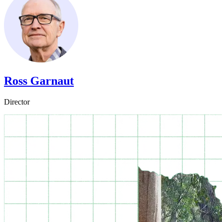
Ross Garnaut​​​​‌ ‍ ​‍​‍‌‍ ‌ ​‍‌‍‍‌‌‍‌ ‌‍‍‌‌‍ ‍​‍​‍​ ‍‍​‍​‍‌ ​ ‌‍​‌‌‍ ‍‌‍‍‌‌ ‌​‌ ‍‌​‍ ‍‌‍‍‌‌‍ ​‍​‍​‍ ​​‍​‍‌‍‍​‌ ​‍‌‍‌‌‌‍‌‍​‍​‍​ ‍‍​‍​‍‌‍‍​‌ ‌​‌ ‌​‌ ​​​ ‍‍​‍ ​‍ ‌‍ ​‌‍ ‌‍​ ‌‍​‌‌‍ ​‌‍‍​‌‍ ‌ ​ ‌ ‌​​ ‍‍​ ​ ​ ​ ​ ​ ​ ​ ​‍ ‌‍‍‌‌‍ ‍‌ ‌​‌‍‌‌‌‍ ‍‌ ‌​​‍ ‌‍‌‌‌‍‌​‌‍‍‌‌ ‌​​‍ ‌‍ ‌‌‍ ‌‍‌​‌‍‌‌​ ‌‌ ​​‌ ​‍‌‍‌‌‌ ​ ‌‍‌‌‌‍ ‍‌ ‌​‌‍​‌‌ ‌​‌‍‍‌‌‍ ‌‍ ‍​ ‍ ‌‍‍‌‌‍‌​​ ‌‌‍​‌​ ​ ‌‍‌‌‌‍​‌‌‍‌‍‌‍​‍​ ‌‌​ ​ ​‍ ‌‌‍​‌​ ‌‌​ ‌​​ ​‍​‍ ‌​ ‌​​ ​‌‌‍​‌​ ‌​​‍ ‌​ ‍​‌‍‌‍‌‍‌​‌‍‌‍​‍ ‌​ ​‍​ ​ ​ ‍​‌‍​ ‌‍​ ​ ‌‍​ ‍‌‌‍​‌​ ​ ‌‍‌​​ ​‍‌‍‌‌​ ‍ ‌ ‌​‌ ‍‌‌ ​​‌‍‌‌​ ‌‌‍​‌‌ ‌‌‌ ‌​‌‍‍​‌‍ ‌ ​‍​ ‍ ‌ ​​‌‍​‌‌ ‌​‌‍‍​​ ‌‌‍ ‍‌‍​‌‌‍ ‌‌‍‌‌​ ‌‍​‍‌‍​‌‌ ​ ‌‍‌‌‌‌‌‌‌ ​‍‌‍ ​​ ‌‌‍‍​‌ ‌​‌ ‌​‌ ​​​‍‌‌​ ​ ‌​​‌​‍‌‌​ ​‍‌​‌‍​‍‌‌​ ​‍‌​‌‍‌‍ ​‌‍ ‌‍​ ‌‍​‌‌‍ ​‌‍‍​‌‍ ‌ ​ ‌ ‌​​‍‌‌​ ​ ‌​​‌​ ​ ​ ​ ​ ​ ​ ​ ​‍‌‍‌‍‍‌‌‍‌​​ ‌‌‍​‌​ ​ ‌‍‌‌‌‍​‌‌‍‌‍‌‍​‍​ ‌‌​ ​ ​‍ ‌‌‍​‌​ ‌‌​ ‌​​ ​‍​‍ ‌​ ‌​​ ​‌‌‍​‌​ ‌​​‍ ‌​ ‍​‌‍‌‍‌‍‌​‌‍‌‍​‍ ‌​ ​‍​ ​ ​ ‍​‌‍​ ‌‍​ ​ ‌‍​ ‍‌‌‍​‌​ ​ ‌‍‌​​ ​‍‌‍‌‌​‍‌‍‌ ‌​‌ ‍‌‌ ​​‌‍‌‌​ ‌‌‍​‌‌ ‌‌‌ ‌​‌‍‍​‌‍ ‌ ​‍​‍‌‍‌ ​​‌‍​‌‌ ‌​‌‍‍​​ ‌‌‍ ‍‌‍​‌‌‍ ‌‌‍‌‌​‍‌‍‌ ​​‌‍‌‌‌ ​‍‌ ​ ‌ ​​‌‍‌‌‌‍​ ‌ ‌​‌‍‍‌‌ ‌‍‌‍‌‌​ ‌‌ ​​‌ ‌‌‌‍​‍‌‍ ​‌‍‍‌‌ ​ ‌‍‍​‌‍‌‌‌‍‌​​‍​‍‌ ‌
Director​​​​‌ ‍ ​‍​‍‌‍ ‌ ​‍‌‍‍‌‌‍‌ ‌‍‍‌‌‍ ‍​‍​‍​ ‍‍​‍​‍‌ ​ ‌‍​‌‌‍ ‍‌‍‍‌‌ ‌​‌ ‍‌​‍ ‍‌‍‍‌‌‍ ​‍​‍​‍ ​​‍​‍‌‍‍​‌ ​‍‌‍‌‌‌‍‌‍​‍​‍​ ‍‍​‍​‍‌‍‍​‌ ‌​‌ ‌​‌ ​​​ ‍‍​‍ ​‍ ‌‍ ​‌‍ ‌‍​ ‌‍​‌‌‍ ​‌‍‍​‌‍ ‌ ​ ‌ ‌​​ ‍‍​ ​ ​ ​ ​ ​ ​ ​ ​‍ ‌‍‍‌‌‍ ‍‌ ‌​‌‍‌‌‌‍ ‍‌ ‌​​‍ ‌‍‌‌‌‍‌​‌‍‍‌‌ ‌​​‍ ‌‍ ‌‌‍ ‌‍‌​‌‍‌‌​ ‌‌ ​​‌ ​‍‌‍‌‌‌ ​ ‌‍‌‌‌‍ ‍‌ ‌​‌‍​‌‌ ‌​‌‍‍‌‌‍ ‌‍ ‍​ ‍ ‌‍‍‌‌‍‌​​ ‌‌‍​‌​ ​ ‌‍‌‌‌‍​‌‌‍‌‍‌‍​‍​ ‌‌​ ​ ​‍ ‌‌‍​‌​ ‌‌​ ‌​​ ​‍​‍ ‌​ ‌​​ ​‌‌‍​‌​ ‌​​‍ ‌​ ‍​‌‍‌‍‌‍‌​‌‍‌‍​‍ ‌​ ​‍​ ​ ​ ‍​‌‍​ ‌‍​ ​ ‌‍​ ‍‌‌‍​‌​ ​ ‌‍‌​​ ​‍‌‍‌‌​ ‍ ‌ ‌​‌ ‍‌‌ ​​‌‍‌‌​ ‌‌‍​‌‌ ‌‌‌ ‌​‌‍‍​‌‍ ‌ ​‍​ ‍ ‌ ​​‌‍​‌‌ ‌​‌‍‍​​ ‌‌ ‌​‌‍‍‌‌ ‌​‌‍ ​‌‍‌‌​ ‌‍​‍‌‍​‌‌ ​ ‌‍‌‌‌‌‌‌‌ ​‍‌‍ ​​ ‌‌‍‍​‌ ‌​‌ ‌​‌ ​​​‍‌‌​ ​ ‌​​‌​‍‌‌​ ​‍‌​‌‍​‍‌‌​ ​‍‌​‌‍‌‍ ​‌‍ ‌‍​ ‌‍​‌‌‍ ​‌‍‍​‌‍ ‌ ​ ‌ ‌​​‍‌‌​ ​ ‌​​‌​ ​ ​ ​ ​ ​ ​ ​ ​‍‌‍‌‍‍‌‌‍‌​​ ‌‌‍​‌​ ​ ‌‍‌‌‌‍​‌‌‍‌‍‌‍​‍​ ‌‌​ ​ ​‍ ‌‌‍​‌​ ‌‌​ ‌​​ ​‍​‍ ‌​ ‌​​ ​‌‌‍​‌​ ‌​​‍ ‌​ ‍​‌‍‌‍‌‍‌​‌‍‌‍​‍ ‌​ ​‍​ ​ ​ ‍​‌‍​ ‌‍​ ​ ‌‍​ ‍‌‌‍​‌​ ​ ‌‍‌​​ ​‍‌‍‌‌​‍‌‍‌ ‌​‌ ‍‌‌ ​​‌‍‌‌​ ‌‌‍​‌‌ ‌‌‌ ‌​‌‍‍​‌‍ ‌ ​‍​‍‌‍‌ ​​‌‍​‌‌ ‌​‌‍‍​​ ‌‌ ‌​‌‍‍‌‌ ‌​‌‍ ​‌‍‌‌​‍‌‍‌ ​​‌‍‌‌‌ ​‍‌ ​ ‌ ​​‌‍‌‌‌‍​ ‌ ‌​‌‍‍‌‌ ‌‍‌‍‌‌​ ‌‌ ​​‌ ‌‌‌‍​‍‌‍ ​‌‍‍‌‌ ​ ‌‍‍​‌‍‌‌‌‍‌​​‍​‍‌ ‌