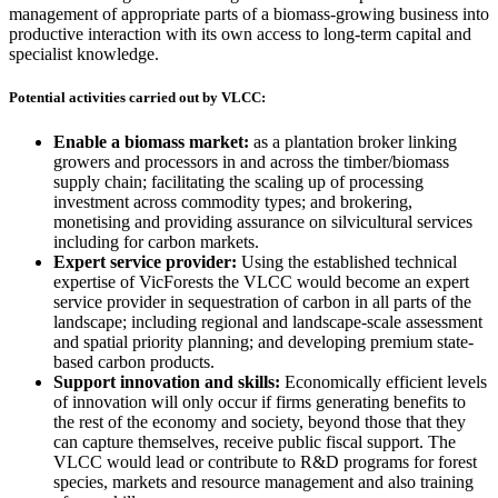
management of appropriate parts of a biomass-growing business into
productive interaction with its own access to long-term capital and
specialist knowledge.​​​​‌ ‍ ​‍​‍‌‍ ‌ ​‍‌‍‍‌‌‍‌ ‌‍‍‌‌‍ ‍​‍​‍​ ‍‍​‍​‍‌ ​ ‌‍​‌‌‍ ‍‌‍‍‌‌ ‌​‌ ‍‌​‍ ‍‌‍‍‌‌‍ ​‍​‍​‍ ​​‍​‍‌‍‍​‌ ​‍‌‍‌‌‌‍‌‍​‍​‍​ ‍‍​‍​‍‌‍‍​‌ ‌​‌ ‌​‌ ​​​ ‍‍​‍ ​‍ ‌‍ ​‌‍ ‌‍​ ‌‍​‌‌‍ ​‌‍‍​‌‍ ‌ ​ ‌ ‌​​ ‍‍​ ​ ​ ​ ​ ​ ​ ​ ​‍ ‌‍‍‌‌‍ ‍‌ ‌​‌‍‌‌‌‍ ‍‌ ‌​​‍ ‌‍‌‌‌‍‌​‌‍‍‌‌ ‌​​‍ ‌‍ ‌‌‍ ‌‍‌​‌‍‌‌​ ‌‌ ​​‌ ​‍‌‍‌‌‌ ​ ‌‍‌‌‌‍ ‍‌ ‌​‌‍​‌‌ ‌​‌‍‍‌‌‍ ‌‍ ‍​ ‍ ‌‍‍‌‌‍‌​​ ‌​ ​‌​ ‌ ‌‍‌‍​ ‌​‌‍​‍‌‍‌‌‌‍‌​‌‍‌‌​‍ ‌‌‍‌​​ ​ ‌‍​‌​ ‌ ​‍ ‌​ ‌​​ ​ ​ ‌‌‌‍​‍​‍ ‌‌‍​‌‌‍‌‍‌‍​‌​ ‍​​‍ ‌‌‍‌‌‌‍​ ​ ‍‌​ ‌‍​ ​‌‌‍​ ​ ‍​​ ​‌​ ‍‌​ ​‌‌‍​‌​ ‌ ​ ‍ ‌ ‌​‌ ‍‌‌ ​​‌‍‌‌​ ‌‌ ‌ ‌‍ ‌ ​‍‌‍‍ ​ ‍ ‌ ​​‌‍​‌‌ ‌​‌‍‍​​ ‌‌‍​ ‌‍ ‌‍ ‍‌ ‌​‌‍‌‌‌‍ ‍‌ ‌​​‍‌‌​ ‌‌‌​​‍‌‌ ‌‍‍ ‌‍‌‌‌ ‍‌​‍‌‌​ ​ ‌​‌​​‍‌‌​ ​ ‌​‌​​‍‌‌​ ​‍​ ​‍​ ​‍​ ​ ‌‍​ ​ ​ ‌‍‌‍​ ‍‌​ ‌​‌‍​‍‌‍‌​​ ‌​​ ‌ ​ ​‍​‍‌‌​ ​‍​ ​‍​‍‌‌​ ‌‌‌​‌​​‍ ‍‌‍​ ‌‍‍​‌‍‍‌‌‍ ​‌‍‌​‌ ​‍‌‍‌‌‌‍ ‍​‍‌‌​ ‌‌‌​​‍‌‌ ‌‍‍ ‌‍‌‌‌ ‍‌​‍‌‌​ ​ ‌​‌​​‍‌‌​ ​ ‌​‌​​‍‌‌​ ​‍​ ​‍​ ‌​​ ‌​​ ​ ​ ‌‌​ ‍​​ ‌ ​ ​‍​ ​‌‌‍​‌​ ‌​​ ‍‌​ ‌​​‍‌‌​ ​‍​ ​‍​‍‌‌​ ‌‌‌​‌​​‍ ‍‌ ‌​‌‍‌‌‌ ‍​‌ ‌​​ ‌‍​‍‌‍​‌‌ ​ ‌‍‌‌‌‌‌‌‌ ​‍‌‍ ​​ ‌‌‍‍​‌ ‌​‌ ‌​‌ ​​​‍‌‌​ ​ ‌​​‌​‍‌‌​ ​‍‌​‌‍​‍‌‌​ ​‍‌​‌‍‌‍ ​‌‍ ‌‍​ ‌‍​‌‌‍ ​‌‍‍​‌‍ ‌ ​ ‌ ‌​​‍‌‌​ ​ ‌​​‌​ ​ ​ ​ ​ ​ ​ ​ ​‍‌‍‌‍‍‌‌‍‌​​ ‌​ ​‌​ ‌ ‌‍‌‍​ ‌​‌‍​‍‌‍‌‌‌‍‌​‌‍‌‌​‍ ‌‌‍‌​​ ​ ‌‍​‌​ ‌ ​‍ ‌​ ‌​​ ​ ​ ‌‌‌‍​‍​‍ ‌‌‍​‌‌‍‌‍‌‍​‌​ ‍​​‍ ‌‌‍‌‌‌‍​ ​ ‍‌​ ‌‍​ ​‌‌‍​ ​ ‍​​ ​‌​ ‍‌​ ​‌‌‍​‌​ ‌ ​‍‌‍‌ ‌​‌ ‍‌‌ ​​‌‍‌‌​ ‌‌ ‌ ‌‍ ‌ ​‍‌‍‍ ​‍‌‍‌ ​​‌‍​‌‌ ‌​‌‍‍​​ ‌‌‍​ ‌‍ ‌‍ ‍‌ ‌​‌‍‌‌‌‍ ‍‌ ‌​​‍‌‌​ ‌‌‌​​‍‌‌ ‌‍‍ ‌‍‌‌‌ ‍‌​‍‌‌​ ​ ‌​‌​​‍‌‌​ ​ ‌​‌​​‍‌‌​ ​‍​ ​‍​ ​‍​ ​ ‌‍​ ​ ​ ‌‍‌‍​ ‍‌​ ‌​‌‍​‍‌‍‌​​ ‌​​ ‌ ​ ​‍​‍‌‌​ ​‍​ ​‍​‍‌‌​ ‌‌‌​‌​​‍ ‍‌‍​ ‌‍‍​‌‍‍‌‌‍ ​‌‍‌​‌ ​‍‌‍‌‌‌‍ ‍​‍‌‌​ ‌‌‌​​‍‌‌ ‌‍‍ ‌‍‌‌‌ ‍‌​‍‌‌​ ​ ‌​‌​​‍‌‌​ ​ ‌​‌​​‍‌‌​ ​‍​ ​‍​ ‌​​ ‌​​ ​ ​ ‌‌​ ‍​​ ‌ ​ ​‍​ ​‌‌‍​‌​ ‌​​ ‍‌​ ‌​​‍‌‌​ ​‍​ ​‍​‍‌‌​ ‌‌‌​‌​​‍ ‍‌ ‌​‌‍‌‌‌ ‍​‌ ‌​​‍‌‍‌ ​​‌‍‌‌‌ ​‍‌ ​ ‌ ​​‌‍‌‌‌‍​ ‌ ‌​‌‍‍‌‌ ‌‍‌‍‌‌​ ‌‌ ​​‌ ‌‌‌‍​‍‌‍ ​‌‍‍‌‌ ​ ‌‍‍​‌‍‌‌‌‍‌​​‍​‍‌ ‌
Potential activities carried out by VLCC:​​​​‌ ‍ ​‍​‍‌‍ ‌ ​‍‌‍‍‌‌‍‌ ‌‍‍‌‌‍ ‍​‍​‍​ ‍‍​‍​‍‌ ​ ‌‍​‌‌‍ ‍‌‍‍‌‌ ‌​‌ ‍‌​‍ ‍‌‍‍‌‌‍ ​‍​‍​‍ ​​‍​‍‌‍‍​‌ ​‍‌‍‌‌‌‍‌‍​‍​‍​ ‍‍​‍​‍‌‍‍​‌ ‌​‌ ‌​‌ ​​​ ‍‍​‍ ​‍ ‌‍ ​‌‍ ‌‍​ ‌‍​‌‌‍ ​‌‍‍​‌‍ ‌ ​ ‌ ‌​​ ‍‍​ ​ ​ ​ ​ ​ ​ ​ ​‍ ‌‍‍‌‌‍ ‍‌ ‌​‌‍‌‌‌‍ ‍‌ ‌​​‍ ‌‍‌‌‌‍‌​‌‍‍‌‌ ‌​​‍ ‌‍ ‌‌‍ ‌‍‌​‌‍‌‌​ ‌‌ ​​‌ ​‍‌‍‌‌‌ ​ ‌‍‌‌‌‍ ‍‌ ‌​‌‍​‌‌ ‌​‌‍‍‌‌‍ ‌‍ ‍​ ‍ ‌‍‍‌‌‍‌​​ ‌​ ​‌​ ‌ ‌‍‌‍​ ‌​‌‍​‍‌‍‌‌‌‍‌​‌‍‌‌​‍ ‌‌‍‌​​ ​ ‌‍​‌​ ‌ ​‍ ‌​ ‌​​ ​ ​ ‌‌‌‍​‍​‍ ‌‌‍​‌‌‍‌‍‌‍​‌​ ‍​​‍ ‌‌‍‌‌‌‍​ ​ ‍‌​ ‌‍​ ​‌‌‍​ ​ ‍​​ ​‌​ ‍‌​ ​‌‌‍​‌​ ‌ ​ ‍ ‌ ‌​‌ ‍‌‌ ​​‌‍‌‌​ ‌‌ ‌ ‌‍ ‌ ​‍‌‍‍ ​ ‍ ‌ ​​‌‍​‌‌ ‌​‌‍‍​​ ‌‌‍​ ‌‍ ‌‍ ‍‌ ‌​‌‍‌‌‌‍ ‍‌ ‌​​‍‌‌​ ‌‌‌​​‍‌‌ ‌‍‍ ‌‍‌‌‌ ‍‌​‍‌‌​ ​ ‌​‌​​‍‌‌​ ​ ‌​‌​​‍‌‌​ ​‍​ ​‍​ ​​​ ‌ ​ ​‌​ ​‍​ ‍​‌‍​‍​ ‍​​ ‌‍‌‍‌‍‌‍‌​​ ‌‌​ ​‍​‍‌‌​ ​‍​ ​‍​‍‌‌​ ‌‌‌​‌​​‍ ‍‌‍​ ‌‍‍​‌‍‍‌‌‍ ​‌‍‌​‌ ​‍‌‍‌‌‌‍ ‍​‍‌‌​ ‌‌‌​​‍‌‌ ‌‍‍ ‌‍‌‌‌ ‍‌​‍‌‌​ ​ ‌​‌​​‍‌‌​ ​ ‌​‌​​‍‌‌​ ​‍​ ​‍​ ‌‌‌‍‌​‌‍​‍‌‍‌​‌‍‌‌‌‍​ ‌‍‌‍‌‍‌​​ ‌‌​ ‌‍​ ‍​​ ​‍​‍‌‌​ ​‍​ ​‍​‍‌‌​ ‌‌‌​‌​​‍ ‍‌ ‌​‌‍‌‌‌ ‍​‌ ‌​​ ‌‍​‍‌‍​‌‌ ​ ‌‍‌‌‌‌‌‌‌ ​‍‌‍ ​​ ‌‌‍‍​‌ ‌​‌ ‌​‌ ​​​‍‌‌​ ​ ‌​​‌​‍‌‌​ ​‍‌​‌‍​‍‌‌​ ​‍‌​‌‍‌‍ ​‌‍ ‌‍​ ‌‍​‌‌‍ ​‌‍‍​‌‍ ‌ ​ ‌ ‌​​‍‌‌​ ​ ‌​​‌​ ​ ​ ​ ​ ​ ​ ​ ​‍‌‍‌‍‍‌‌‍‌​​ ‌​ ​‌​ ‌ ‌‍‌‍​ ‌​‌‍​‍‌‍‌‌‌‍‌​‌‍‌‌​‍ ‌‌‍‌​​ ​ ‌‍​‌​ ‌ ​‍ ‌​ ‌​​ ​ ​ ‌‌‌‍​‍​‍ ‌‌‍​‌‌‍‌‍‌‍​‌​ ‍​​‍ ‌‌‍‌‌‌‍​ ​ ‍‌​ ‌‍​ ​‌‌‍​ ​ ‍​​ ​‌​ ‍‌​ ​‌‌‍​‌​ ‌ ​‍‌‍‌ ‌​‌ ‍‌‌ ​​‌‍‌‌​ ‌‌ ‌ ‌‍ ‌ ​‍‌‍‍ ​‍‌‍‌ ​​‌‍​‌‌ ‌​‌‍‍​​ ‌‌‍​ ‌‍ ‌‍ ‍‌ ‌​‌‍‌‌‌‍ ‍‌ ‌​​‍‌‌​ ‌‌‌​​‍‌‌ ‌‍‍ ‌‍‌‌‌ ‍‌​‍‌‌​ ​ ‌​‌​​‍‌‌​ ​ ‌​‌​​‍‌‌​ ​‍​ ​‍​ ​​​ ‌ ​ ​‌​ ​‍​ ‍​‌‍​‍​ ‍​​ ‌‍‌‍‌‍‌‍‌​​ ‌‌​ ​‍​‍‌‌​ ​‍​ ​‍​‍‌‌​ ‌‌‌​‌​​‍ ‍‌‍​ ‌‍‍​‌‍‍‌‌‍ ​‌‍‌​‌ ​‍‌‍‌‌‌‍ ‍​‍‌‌​ ‌‌‌​​‍‌‌ ‌‍‍ ‌‍‌‌‌ ‍‌​‍‌‌​ ​ ‌​‌​​‍‌‌​ ​ ‌​‌​​‍‌‌​ ​‍​ ​‍​ ‌‌‌‍‌​‌‍​‍‌‍‌​‌‍‌‌‌‍​ ‌‍‌‍‌‍‌​​ ‌‌​ ‌‍​ ‍​​ ​‍​‍‌‌​ ​‍​ ​‍​‍‌‌​ ‌‌‌​‌​​‍ ‍‌ ‌​‌‍‌‌‌ ‍​‌ ‌​​‍‌‍‌ ​​‌‍‌‌‌ ​‍‌ ​ ‌ ​​‌‍‌‌‌‍​ ‌ ‌​‌‍‍‌‌ ‌‍‌‍‌‌​ ‌‌ ​​‌ ‌‌‌‍​‍‌‍ ​‌‍‍‌‌ ​ ‌‍‍​‌‍‌‌‌‍‌​​‍​‍‌ ‌
Enable a biomass market:​​​​‌ ‍ ​‍​‍‌‍ ‌ ​‍‌‍‍‌‌‍‌ ‌‍‍‌‌‍ ‍​‍​‍​ ‍‍​‍​‍‌ ​ ‌‍​‌‌‍ ‍‌‍‍‌‌ ‌​‌ ‍‌​‍ ‍‌‍‍‌‌‍ ​‍​‍​‍ ​​‍​‍‌‍‍​‌ ​‍‌‍‌‌‌‍‌‍​‍​‍​ ‍‍​‍​‍‌‍‍​‌ ‌​‌ ‌​‌ ​​​ ‍‍​‍ ​‍ ‌‍ ​‌‍ ‌‍​ ‌‍​‌‌‍ ​‌‍‍​‌‍ ‌ ​ ‌ ‌​​ ‍‍​ ​ ​ ​ ​ ​ ​ ​ ​‍ ‌‍‍‌‌‍ ‍‌ ‌​‌‍‌‌‌‍ ‍‌ ‌​​‍ ‌‍‌‌‌‍‌​‌‍‍‌‌ ‌​​‍ ‌‍ ‌‌‍ ‌‍‌​‌‍‌‌​ ‌‌ ​​‌ ​‍‌‍‌‌‌ ​ ‌‍‌‌‌‍ ‍‌ ‌​‌‍​‌‌ ‌​‌‍‍‌‌‍ ‌‍ ‍​ ‍ ‌‍‍‌‌‍‌​​ ‌​ ​‌​ ‌ ‌‍‌‍​ ‌​‌‍​‍‌‍‌‌‌‍‌​‌‍‌‌​‍ ‌‌‍‌​​ ​ ‌‍​‌​ ‌ ​‍ ‌​ ‌​​ ​ ​ ‌‌‌‍​‍​‍ ‌‌‍​‌‌‍‌‍‌‍​‌​ ‍​​‍ ‌‌‍‌‌‌‍​ ​ ‍‌​ ‌‍​ ​‌‌‍​ ​ ‍​​ ​‌​ ‍‌​ ​‌‌‍​‌​ ‌ ​ ‍ ‌ ‌​‌ ‍‌‌ ​​‌‍‌‌​ ‌‌ ‌ ‌‍ ‌ ​‍‌‍‍ ​ ‍ ‌ ​​‌‍​‌‌ ‌​‌‍‍​​ ‌‌‍​ ‌‍ ‌‍ ‍‌ ‌​‌‍‌‌‌‍ ‍‌ ‌​​‍‌‌​ ‌‌‌​​‍‌‌ ‌‍‍ ‌‍‌‌‌ ‍‌​‍‌‌​ ​ ‌​‌​​‍‌‌​ ​ ‌​‌​​‍‌‌​ ​‍​ ​‍‌‍‌​​ ​​​ ‍‌​ ​​​ ‍‌‌‍‌‌​ ‍​​ ​ ‌‍​‍​ ​ ‌‍​ ‌‍​‌​‍‌‌​ ​‍​ ​‍​‍‌‌​ ‌‌‌​‌​​‍ ‍‌‍​ ‌‍‍​‌‍‍‌‌‍ ​‌‍‌​‌ ​‍‌‍‌‌‌‍ ‍​‍‌‌​ ‌‌‌​​‍‌‌ ‌‍‍ ‌‍‌‌‌ ‍‌​‍‌‌​ ​ ‌​‌​​‍‌‌​ ​ ‌​‌​​‍‌‌​ ​‍​ ​‍‌‍​ ‌‍​‍​ ‌‍‌‍​‍​ ‌​‌‍​‍‌‍‌‌​ ​‌​ ​‌‌‍​‍‌‍​ ​ ​‌​‍‌‌​ ​‍​ ​‍​‍‌‌​ ‌‌‌​‌​​‍ ‍‌ ‌​‌‍‌‌‌ ‍​‌ ‌​​ ‌‍​‍‌‍​‌‌ ​ ‌‍‌‌‌‌‌‌‌ ​‍‌‍ ​​ ‌‌‍‍​‌ ‌​‌ ‌​‌ ​​​‍‌‌​ ​ ‌​​‌​‍‌‌​ ​‍‌​‌‍​‍‌‌​ ​‍‌​‌‍‌‍ ​‌‍ ‌‍​ ‌‍​‌‌‍ ​‌‍‍​‌‍ ‌ ​ ‌ ‌​​‍‌‌​ ​ ‌​​‌​ ​ ​ ​ ​ ​ ​ ​ ​‍‌‍‌‍‍‌‌‍‌​​ ‌​ ​‌​ ‌ ‌‍‌‍​ ‌​‌‍​‍‌‍‌‌‌‍‌​‌‍‌‌​‍ ‌‌‍‌​​ ​ ‌‍​‌​ ‌ ​‍ ‌​ ‌​​ ​ ​ ‌‌‌‍​‍​‍ ‌‌‍​‌‌‍‌‍‌‍​‌​ ‍​​‍ ‌‌‍‌‌‌‍​ ​ ‍‌​ ‌‍​ ​‌‌‍​ ​ ‍​​ ​‌​ ‍‌​ ​‌‌‍​‌​ ‌ ​‍‌‍‌ ‌​‌ ‍‌‌ ​​‌‍‌‌​ ‌‌ ‌ ‌‍ ‌ ​‍‌‍‍ ​‍‌‍‌ ​​‌‍​‌‌ ‌​‌‍‍​​ ‌‌‍​ ‌‍ ‌‍ ‍‌ ‌​‌‍‌‌‌‍ ‍‌ ‌​​‍‌‌​ ‌‌‌​​‍‌‌ ‌‍‍ ‌‍‌‌‌ ‍‌​‍‌‌​ ​ ‌​‌​​‍‌‌​ ​ ‌​‌​​‍‌‌​ ​‍​ ​‍‌‍‌​​ ​​​ ‍‌​ ​​​ ‍‌‌‍‌‌​ ‍​​ ​ ‌‍​‍​ ​ ‌‍​ ‌‍​‌​‍‌‌​ ​‍​ ​‍​‍‌‌​ ‌‌‌​‌​​‍ ‍‌‍​ ‌‍‍​‌‍‍‌‌‍ ​‌‍‌​‌ ​‍‌‍‌‌‌‍ ‍​‍‌‌​ ‌‌‌​​‍‌‌ ‌‍‍ ‌‍‌‌‌ ‍‌​‍‌‌​ ​ ‌​‌​​‍‌‌​ ​ ‌​‌​​‍‌‌​ ​‍​ ​‍‌‍​ ‌‍​‍​ ‌‍‌‍​‍​ ‌​‌‍​‍‌‍‌‌​ ​‌​ ​‌‌‍​‍‌‍​ ​ ​‌​‍‌‌​ ​‍​ ​‍​‍‌‌​ ‌‌‌​‌​​‍ ‍‌ ‌​‌‍‌‌‌ ‍​‌ ‌​​‍‌‍‌ ​​‌‍‌‌‌ ​‍‌ ​ ‌ ​​‌‍‌‌‌‍​ ‌ ‌​‌‍‍‌‌ ‌‍‌‍‌‌​ ‌‌ ​​‌ ‌‌‌‍​‍‌‍ ​‌‍‍‌‌ ​ ‌‍‍​‌‍‌‌‌‍‌​​‍​‍‌ ‌
as a plantation broker linking
growers and processors in and across the timber/biomass
supply chain; facilitating the scaling up of processing
investment across commodity types; and brokering,
monetising and providing assurance on silvicultural services
including for carbon markets.​​​​‌ ‍ ​‍​‍‌‍ ‌ ​‍‌‍‍‌‌‍‌ ‌‍‍‌‌‍ ‍​‍​‍​ ‍‍​‍​‍‌ ​ ‌‍​‌‌‍ ‍‌‍‍‌‌ ‌​‌ ‍‌​‍ ‍‌‍‍‌‌‍ ​‍​‍​‍ ​​‍​‍‌‍‍​‌ ​‍‌‍‌‌‌‍‌‍​‍​‍​ ‍‍​‍​‍‌‍‍​‌ ‌​‌ ‌​‌ ​​​ ‍‍​‍ ​‍ ‌‍ ​‌‍ ‌‍​ ‌‍​‌‌‍ ​‌‍‍​‌‍ ‌ ​ ‌ ‌​​ ‍‍​ ​ ​ ​ ​ ​ ​ ​ ​‍ ‌‍‍‌‌‍ ‍‌ ‌​‌‍‌‌‌‍ ‍‌ ‌​​‍ ‌‍‌‌‌‍‌​‌‍‍‌‌ ‌​​‍ ‌‍ ‌‌‍ ‌‍‌​‌‍‌‌​ ‌‌ ​​‌ ​‍‌‍‌‌‌ ​ ‌‍‌‌‌‍ ‍‌ ‌​‌‍​‌‌ ‌​‌‍‍‌‌‍ ‌‍ ‍​ ‍ ‌‍‍‌‌‍‌​​ ‌​ ​‌​ ‌ ‌‍‌‍​ ‌​‌‍​‍‌‍‌‌‌‍‌​‌‍‌‌​‍ ‌‌‍‌​​ ​ ‌‍​‌​ ‌ ​‍ ‌​ ‌​​ ​ ​ ‌‌‌‍​‍​‍ ‌‌‍​‌‌‍‌‍‌‍​‌​ ‍​​‍ ‌‌‍‌‌‌‍​ ​ ‍‌​ ‌‍​ ​‌‌‍​ ​ ‍​​ ​‌​ ‍‌​ ​‌‌‍​‌​ ‌ ​ ‍ ‌ ‌​‌ ‍‌‌ ​​‌‍‌‌​ ‌‌ ‌ ‌‍ ‌ ​‍‌‍‍ ​ ‍ ‌ ​​‌‍​‌‌ ‌​‌‍‍​​ ‌‌‍​ ‌‍ ‌‍ ‍‌ ‌​‌‍‌‌‌‍ ‍‌ ‌​​‍‌‌​ ‌‌‌​​‍‌‌ ‌‍‍ ‌‍‌‌‌ ‍‌​‍‌‌​ ​ ‌​‌​​‍‌‌​ ​ ‌​‌​​‍‌‌​ ​‍​ ​‍‌‍‌​​ ​​​ ‍‌​ ​​​ ‍‌‌‍‌‌​ ‍​​ ​ ‌‍​‍​ ​ ‌‍​ ‌‍​‌​‍‌‌​ ​‍​ ​‍​‍‌‌​ ‌‌‌​‌​​‍ ‍‌‍​ ‌‍‍​‌‍‍‌‌‍ ​‌‍‌​‌ ​‍‌‍‌‌‌‍ ‍​‍‌‌​ ‌‌‌​​‍‌‌ ‌‍‍ ‌‍‌‌‌ ‍‌​‍‌‌​ ​ ‌​‌​​‍‌‌​ ​ ‌​‌​​‍‌‌​ ​‍​ ​‍‌‍​ ​ ‍​​ ‌​​ ​‍​ ​ ‌‍‌​‌‍​‌​ ‌ ​ ​‌​ ‍‌​ ​‍​ ‌‌​‍‌‌​ ​‍​ ​‍​‍‌‌​ ‌‌‌​‌​​‍ ‍‌ ‌​‌‍‌‌‌ ‍​‌ ‌​​ ‌‍​‍‌‍​‌‌ ​ ‌‍‌‌‌‌‌‌‌ ​‍‌‍ ​​ ‌‌‍‍​‌ ‌​‌ ‌​‌ ​​​‍‌‌​ ​ ‌​​‌​‍‌‌​ ​‍‌​‌‍​‍‌‌​ ​‍‌​‌‍‌‍ ​‌‍ ‌‍​ ‌‍​‌‌‍ ​‌‍‍​‌‍ ‌ ​ ‌ ‌​​‍‌‌​ ​ ‌​​‌​ ​ ​ ​ ​ ​ ​ ​ ​‍‌‍‌‍‍‌‌‍‌​​ ‌​ ​‌​ ‌ ‌‍‌‍​ ‌​‌‍​‍‌‍‌‌‌‍‌​‌‍‌‌​‍ ‌‌‍‌​​ ​ ‌‍​‌​ ‌ ​‍ ‌​ ‌​​ ​ ​ ‌‌‌‍​‍​‍ ‌‌‍​‌‌‍‌‍‌‍​‌​ ‍​​‍ ‌‌‍‌‌‌‍​ ​ ‍‌​ ‌‍​ ​‌‌‍​ ​ ‍​​ ​‌​ ‍‌​ ​‌‌‍​‌​ ‌ ​‍‌‍‌ ‌​‌ ‍‌‌ ​​‌‍‌‌​ ‌‌ ‌ ‌‍ ‌ ​‍‌‍‍ ​‍‌‍‌ ​​‌‍​‌‌ ‌​‌‍‍​​ ‌‌‍​ ‌‍ ‌‍ ‍‌ ‌​‌‍‌‌‌‍ ‍‌ ‌​​‍‌‌​ ‌‌‌​​‍‌‌ ‌‍‍ ‌‍‌‌‌ ‍‌​‍‌‌​ ​ ‌​‌​​‍‌‌​ ​ ‌​‌​​‍‌‌​ ​‍​ ​‍‌‍‌​​ ​​​ ‍‌​ ​​​ ‍‌‌‍‌‌​ ‍​​ ​ ‌‍​‍​ ​ ‌‍​ ‌‍​‌​‍‌‌​ ​‍​ ​‍​‍‌‌​ ‌‌‌​‌​​‍ ‍‌‍​ ‌‍‍​‌‍‍‌‌‍ ​‌‍‌​‌ ​‍‌‍‌‌‌‍ ‍​‍‌‌​ ‌‌‌​​‍‌‌ ‌‍‍ ‌‍‌‌‌ ‍‌​‍‌‌​ ​ ‌​‌​​‍‌‌​ ​ ‌​‌​​‍‌‌​ ​‍​ ​‍‌‍​ ​ ‍​​ ‌​​ ​‍​ ​ ‌‍‌​‌‍​‌​ ‌ ​ ​‌​ ‍‌​ ​‍​ ‌‌​‍‌‌​ ​‍​ ​‍​‍‌‌​ ‌‌‌​‌​​‍ ‍‌ ‌​‌‍‌‌‌ ‍​‌ ‌​​‍‌‍‌ ​​‌‍‌‌‌ ​‍‌ ​ ‌ ​​‌‍‌‌‌‍​ ‌ ‌​‌‍‍‌‌ ‌‍‌‍‌‌​ ‌‌ ​​‌ ‌‌‌‍​‍‌‍ ​‌‍‍‌‌ ​ ‌‍‍​‌‍‌‌‌‍‌​​‍​‍‌ ‌
Expert service provider: ​​​​‌ ‍ ​‍​‍‌‍ ‌ ​‍‌‍‍‌‌‍‌ ‌‍‍‌‌‍ ‍​‍​‍​ ‍‍​‍​‍‌ ​ ‌‍​‌‌‍ ‍‌‍‍‌‌ ‌​‌ ‍‌​‍ ‍‌‍‍‌‌‍ ​‍​‍​‍ ​​‍​‍‌‍‍​‌ ​‍‌‍‌‌‌‍‌‍​‍​‍​ ‍‍​‍​‍‌‍‍​‌ ‌​‌ ‌​‌ ​​​ ‍‍​‍ ​‍ ‌‍ ​‌‍ ‌‍​ ‌‍​‌‌‍ ​‌‍‍​‌‍ ‌ ​ ‌ ‌​​ ‍‍​ ​ ​ ​ ​ ​ ​ ​ ​‍ ‌‍‍‌‌‍ ‍‌ ‌​‌‍‌‌‌‍ ‍‌ ‌​​‍ ‌‍‌‌‌‍‌​‌‍‍‌‌ ‌​​‍ ‌‍ ‌‌‍ ‌‍‌​‌‍‌‌​ ‌‌ ​​‌ ​‍‌‍‌‌‌ ​ ‌‍‌‌‌‍ ‍‌ ‌​‌‍​‌‌ ‌​‌‍‍‌‌‍ ‌‍ ‍​ ‍ ‌‍‍‌‌‍‌​​ ‌​ ​‌​ ‌ ‌‍‌‍​ ‌​‌‍​‍‌‍‌‌‌‍‌​‌‍‌‌​‍ ‌‌‍‌​​ ​ ‌‍​‌​ ‌ ​‍ ‌​ ‌​​ ​ ​ ‌‌‌‍​‍​‍ ‌‌‍​‌‌‍‌‍‌‍​‌​ ‍​​‍ ‌‌‍‌‌‌‍​ ​ ‍‌​ ‌‍​ ​‌‌‍​ ​ ‍​​ ​‌​ ‍‌​ ​‌‌‍​‌​ ‌ ​ ‍ ‌ ‌​‌ ‍‌‌ ​​‌‍‌‌​ ‌‌ ‌ ‌‍ ‌ ​‍‌‍‍ ​ ‍ ‌ ​​‌‍​‌‌ ‌​‌‍‍​​ ‌‌‍​ ‌‍ ‌‍ ‍‌ ‌​‌‍‌‌‌‍ ‍‌ ‌​​‍‌‌​ ‌‌‌​​‍‌‌ ‌‍‍ ‌‍‌‌‌ ‍‌​‍‌‌​ ​ ‌​‌​​‍‌‌​ ​ ‌​‌​​‍‌‌​ ​‍​ ​‍‌‍‌​​ ​‌​ ​‌‌‍​‍​ ‌‌‌‍‌‍‌‍​‌‌‍​‌​ ‌‍​ ​ ‌‍‌​​ ‌‌​‍‌‌​ ​‍​ ​‍​‍‌‌​ ‌‌‌​‌​​‍ ‍‌‍​ ‌‍‍​‌‍‍‌‌‍ ​‌‍‌​‌ ​‍‌‍‌‌‌‍ ‍​‍‌‌​ ‌‌‌​​‍‌‌ ‌‍‍ ‌‍‌‌‌ ‍‌​‍‌‌​ ​ ‌​‌​​‍‌‌​ ​ ‌​‌​​‍‌‌​ ​‍​ ​‍​ ‌​‌‍‌‍​ ‌​​ ‌‍‌‍​ ​ ​​​ ‌​​ ‌‌‌‍​‍​ ​​‌‍​ ​ ‍‌​‍‌‌​ ​‍​ ​‍​‍‌‌​ ‌‌‌​‌​​‍ ‍‌ ‌​‌‍‌‌‌ ‍​‌ ‌​​ ‌‍​‍‌‍​‌‌ ​ ‌‍‌‌‌‌‌‌‌ ​‍‌‍ ​​ ‌‌‍‍​‌ ‌​‌ ‌​‌ ​​​‍‌‌​ ​ ‌​​‌​‍‌‌​ ​‍‌​‌‍​‍‌‌​ ​‍‌​‌‍‌‍ ​‌‍ ‌‍​ ‌‍​‌‌‍ ​‌‍‍​‌‍ ‌ ​ ‌ ‌​​‍‌‌​ ​ ‌​​‌​ ​ ​ ​ ​ ​ ​ ​ ​‍‌‍‌‍‍‌‌‍‌​​ ‌​ ​‌​ ‌ ‌‍‌‍​ ‌​‌‍​‍‌‍‌‌‌‍‌​‌‍‌‌​‍ ‌‌‍‌​​ ​ ‌‍​‌​ ‌ ​‍ ‌​ ‌​​ ​ ​ ‌‌‌‍​‍​‍ ‌‌‍​‌‌‍‌‍‌‍​‌​ ‍​​‍ ‌‌‍‌‌‌‍​ ​ ‍‌​ ‌‍​ ​‌‌‍​ ​ ‍​​ ​‌​ ‍‌​ ​‌‌‍​‌​ ‌ ​‍‌‍‌ ‌​‌ ‍‌‌ ​​‌‍‌‌​ ‌‌ ‌ ‌‍ ‌ ​‍‌‍‍ ​‍‌‍‌ ​​‌‍​‌‌ ‌​‌‍‍​​ ‌‌‍​ ‌‍ ‌‍ ‍‌ ‌​‌‍‌‌‌‍ ‍‌ ‌​​‍‌‌​ ‌‌‌​​‍‌‌ ‌‍‍ ‌‍‌‌‌ ‍‌​‍‌‌​ ​ ‌​‌​​‍‌‌​ ​ ‌​‌​​‍‌‌​ ​‍​ ​‍‌‍‌​​ ​‌​ ​‌‌‍​‍​ ‌‌‌‍‌‍‌‍​‌‌‍​‌​ ‌‍​ ​ ‌‍‌​​ ‌‌​‍‌‌​ ​‍​ ​‍​‍‌‌​ ‌‌‌​‌​​‍ ‍‌‍​ ‌‍‍​‌‍‍‌‌‍ ​‌‍‌​‌ ​‍‌‍‌‌‌‍ ‍​‍‌‌​ ‌‌‌​​‍‌‌ ‌‍‍ ‌‍‌‌‌ ‍‌​‍‌‌​ ​ ‌​‌​​‍‌‌​ ​ ‌​‌​​‍‌‌​ ​‍​ ​‍​ ‌​‌‍‌‍​ ‌​​ ‌‍‌‍​ ​ ​​​ ‌​​ ‌‌‌‍​‍​ ​​‌‍​ ​ ‍‌​‍‌‌​ ​‍​ ​‍​‍‌‌​ ‌‌‌​‌​​‍ ‍‌ ‌​‌‍‌‌‌ ‍​‌ ‌​​‍‌‍‌ ​​‌‍‌‌‌ ​‍‌ ​ ‌ ​​‌‍‌‌‌‍​ ‌ ‌​‌‍‍‌‌ ‌‍‌‍‌‌​ ‌‌ ​​‌ ‌‌‌‍​‍‌‍ ​‌‍‍‌‌ ​ ‌‍‍​‌‍‌‌‌‍‌​​‍​‍‌ ‌
Using the established technical
expertise of VicForests the VLCC would become an expert
service provider in sequestration of carbon in all parts of the
landscape; including regional and landscape-scale assessment
and spatial priority planning; and developing premium state-
based carbon products.​​​​‌ ‍ ​‍​‍‌‍ ‌ ​‍‌‍‍‌‌‍‌ ‌‍‍‌‌‍ ‍​‍​‍​ ‍‍​‍​‍‌ ​ ‌‍​‌‌‍ ‍‌‍‍‌‌ ‌​‌ ‍‌​‍ ‍‌‍‍‌‌‍ ​‍​‍​‍ ​​‍​‍‌‍‍​‌ ​‍‌‍‌‌‌‍‌‍​‍​‍​ ‍‍​‍​‍‌‍‍​‌ ‌​‌ ‌​‌ ​​​ ‍‍​‍ ​‍ ‌‍ ​‌‍ ‌‍​ ‌‍​‌‌‍ ​‌‍‍​‌‍ ‌ ​ ‌ ‌​​ ‍‍​ ​ ​ ​ ​ ​ ​ ​ ​‍ ‌‍‍‌‌‍ ‍‌ ‌​‌‍‌‌‌‍ ‍‌ ‌​​‍ ‌‍‌‌‌‍‌​‌‍‍‌‌ ‌​​‍ ‌‍ ‌‌‍ ‌‍‌​‌‍‌‌​ ‌‌ ​​‌ ​‍‌‍‌‌‌ ​ ‌‍‌‌‌‍ ‍‌ ‌​‌‍​‌‌ ‌​‌‍‍‌‌‍ ‌‍ ‍​ ‍ ‌‍‍‌‌‍‌​​ ‌​ ​‌​ ‌ ‌‍‌‍​ ‌​‌‍​‍‌‍‌‌‌‍‌​‌‍‌‌​‍ ‌‌‍‌​​ ​ ‌‍​‌​ ‌ ​‍ ‌​ ‌​​ ​ ​ ‌‌‌‍​‍​‍ ‌‌‍​‌‌‍‌‍‌‍​‌​ ‍​​‍ ‌‌‍‌‌‌‍​ ​ ‍‌​ ‌‍​ ​‌‌‍​ ​ ‍​​ ​‌​ ‍‌​ ​‌‌‍​‌​ ‌ ​ ‍ ‌ ‌​‌ ‍‌‌ ​​‌‍‌‌​ ‌‌ ‌ ‌‍ ‌ ​‍‌‍‍ ​ ‍ ‌ ​​‌‍​‌‌ ‌​‌‍‍​​ ‌‌‍​ ‌‍ ‌‍ ‍‌ ‌​‌‍‌‌‌‍ ‍‌ ‌​​‍‌‌​ ‌‌‌​​‍‌‌ ‌‍‍ ‌‍‌‌‌ ‍‌​‍‌‌​ ​ ‌​‌​​‍‌‌​ ​ ‌​‌​​‍‌‌​ ​‍​ ​‍‌‍‌​​ ​‌​ ​‌‌‍​‍​ ‌‌‌‍‌‍‌‍​‌‌‍​‌​ ‌‍​ ​ ‌‍‌​​ ‌‌​‍‌‌​ ​‍​ ​‍​‍‌‌​ ‌‌‌​‌​​‍ ‍‌‍​ ‌‍‍​‌‍‍‌‌‍ ​‌‍‌​‌ ​‍‌‍‌‌‌‍ ‍​‍‌‌​ ‌‌‌​​‍‌‌ ‌‍‍ ‌‍‌‌‌ ‍‌​‍‌‌​ ​ ‌​‌​​‍‌‌​ ​ ‌​‌​​‍‌‌​ ​‍​ ​‍​ ​ ‌‍‌‍​ ​ ‌‍‌‌​ ‌‌​ ​‍​ ‍‌​ ​‍‌‍‌​​ ‍​​ ‌​‌‍​‌​‍‌‌​ ​‍​ ​‍​‍‌‌​ ‌‌‌​‌​​‍ ‍‌ ‌​‌‍‌‌‌ ‍​‌ ‌​​ ‌‍​‍‌‍​‌‌ ​ ‌‍‌‌‌‌‌‌‌ ​‍‌‍ ​​ ‌‌‍‍​‌ ‌​‌ ‌​‌ ​​​‍‌‌​ ​ ‌​​‌​‍‌‌​ ​‍‌​‌‍​‍‌‌​ ​‍‌​‌‍‌‍ ​‌‍ ‌‍​ ‌‍​‌‌‍ ​‌‍‍​‌‍ ‌ ​ ‌ ‌​​‍‌‌​ ​ ‌​​‌​ ​ ​ ​ ​ ​ ​ ​ ​‍‌‍‌‍‍‌‌‍‌​​ ‌​ ​‌​ ‌ ‌‍‌‍​ ‌​‌‍​‍‌‍‌‌‌‍‌​‌‍‌‌​‍ ‌‌‍‌​​ ​ ‌‍​‌​ ‌ ​‍ ‌​ ‌​​ ​ ​ ‌‌‌‍​‍​‍ ‌‌‍​‌‌‍‌‍‌‍​‌​ ‍​​‍ ‌‌‍‌‌‌‍​ ​ ‍‌​ ‌‍​ ​‌‌‍​ ​ ‍​​ ​‌​ ‍‌​ ​‌‌‍​‌​ ‌ ​‍‌‍‌ ‌​‌ ‍‌‌ ​​‌‍‌‌​ ‌‌ ‌ ‌‍ ‌ ​‍‌‍‍ ​‍‌‍‌ ​​‌‍​‌‌ ‌​‌‍‍​​ ‌‌‍​ ‌‍ ‌‍ ‍‌ ‌​‌‍‌‌‌‍ ‍‌ ‌​​‍‌‌​ ‌‌‌​​‍‌‌ ‌‍‍ ‌‍‌‌‌ ‍‌​‍‌‌​ ​ ‌​‌​​‍‌‌​ ​ ‌​‌​​‍‌‌​ ​‍​ ​‍‌‍‌​​ ​‌​ ​‌‌‍​‍​ ‌‌‌‍‌‍‌‍​‌‌‍​‌​ ‌‍​ ​ ‌‍‌​​ ‌‌​‍‌‌​ ​‍​ ​‍​‍‌‌​ ‌‌‌​‌​​‍ ‍‌‍​ ‌‍‍​‌‍‍‌‌‍ ​‌‍‌​‌ ​‍‌‍‌‌‌‍ ‍​‍‌‌​ ‌‌‌​​‍‌‌ ‌‍‍ ‌‍‌‌‌ ‍‌​‍‌‌​ ​ ‌​‌​​‍‌‌​ ​ ‌​‌​​‍‌‌​ ​‍​ ​‍​ ​ ‌‍‌‍​ ​ ‌‍‌‌​ ‌‌​ ​‍​ ‍‌​ ​‍‌‍‌​​ ‍​​ ‌​‌‍​‌​‍‌‌​ ​‍​ ​‍​‍‌‌​ ‌‌‌​‌​​‍ ‍‌ ‌​‌‍‌‌‌ ‍​‌ ‌​​‍‌‍‌ ​​‌‍‌‌‌ ​‍‌ ​ ‌ ​​‌‍‌‌‌‍​ ‌ ‌​‌‍‍‌‌ ‌‍‌‍‌‌​ ‌‌ ​​‌ ‌‌‌‍​‍‌‍ ​‌‍‍‌‌ ​ ‌‍‍​‌‍‌‌‌‍‌​​‍​‍‌ ‌
Support innovation and skills: ​​​​‌ ‍ ​‍​‍‌‍ ‌ ​‍‌‍‍‌‌‍‌ ‌‍‍‌‌‍ ‍​‍​‍​ ‍‍​‍​‍‌ ​ ‌‍​‌‌‍ ‍‌‍‍‌‌ ‌​‌ ‍‌​‍ ‍‌‍‍‌‌‍ ​‍​‍​‍ ​​‍​‍‌‍‍​‌ ​‍‌‍‌‌‌‍‌‍​‍​‍​ ‍‍​‍​‍‌‍‍​‌ ‌​‌ ‌​‌ ​​​ ‍‍​‍ ​‍ ‌‍ ​‌‍ ‌‍​ ‌‍​‌‌‍ ​‌‍‍​‌‍ ‌ ​ ‌ ‌​​ ‍‍​ ​ ​ ​ ​ ​ ​ ​ ​‍ ‌‍‍‌‌‍ ‍‌ ‌​‌‍‌‌‌‍ ‍‌ ‌​​‍ ‌‍‌‌‌‍‌​‌‍‍‌‌ ‌​​‍ ‌‍ ‌‌‍ ‌‍‌​‌‍‌‌​ ‌‌ ​​‌ ​‍‌‍‌‌‌ ​ ‌‍‌‌‌‍ ‍‌ ‌​‌‍​‌‌ ‌​‌‍‍‌‌‍ ‌‍ ‍​ ‍ ‌‍‍‌‌‍‌​​ ‌​ ​‌​ ‌ ‌‍‌‍​ ‌​‌‍​‍‌‍‌‌‌‍‌​‌‍‌‌​‍ ‌‌‍‌​​ ​ ‌‍​‌​ ‌ ​‍ ‌​ ‌​​ ​ ​ ‌‌‌‍​‍​‍ ‌‌‍​‌‌‍‌‍‌‍​‌​ ‍​​‍ ‌‌‍‌‌‌‍​ ​ ‍‌​ ‌‍​ ​‌‌‍​ ​ ‍​​ ​‌​ ‍‌​ ​‌‌‍​‌​ ‌ ​ ‍ ‌ ‌​‌ ‍‌‌ ​​‌‍‌‌​ ‌‌ ‌ ‌‍ ‌ ​‍‌‍‍ ​ ‍ ‌ ​​‌‍​‌‌ ‌​‌‍‍​​ ‌‌‍​ ‌‍ ‌‍ ‍‌ ‌​‌‍‌‌‌‍ ‍‌ ‌​​‍‌‌​ ‌‌‌​​‍‌‌ ‌‍‍ ‌‍‌‌‌ ‍‌​‍‌‌​ ​ ‌​‌​​‍‌‌​ ​ ‌​‌​​‍‌‌​ ​‍​ ​‍‌‍‌‌​ ‌‌​ ‍​‌‍​‌​ ​ ​ ‌‌‌‍​‌‌‍​ ‌‍‌‍​ ​‍​ ‍‌‌‍​‌​‍‌‌​ ​‍​ ​‍​‍‌‌​ ‌‌‌​‌​​‍ ‍‌‍​ ‌‍‍​‌‍‍‌‌‍ ​‌‍‌​‌ ​‍‌‍‌‌‌‍ ‍​‍‌‌​ ‌‌‌​​‍‌‌ ‌‍‍ ‌‍‌‌‌ ‍‌​‍‌‌​ ​ ‌​‌​​‍‌‌​ ​ ‌​‌​​‍‌‌​ ​‍​ ​‍‌‍​‍​ ‌‌‌‍​ ​ ‌ ‌‍​‌‌‍‌‍‌‍​‍‌‍‌‍‌‍‌‌‌‍‌‍‌‍​ ​ ​​​‍‌‌​ ​‍​ ​‍​‍‌‌​ ‌‌‌​‌​​‍ ‍‌ ‌​‌‍‌‌‌ ‍​‌ ‌​​ ‌‍​‍‌‍​‌‌ ​ ‌‍‌‌‌‌‌‌‌ ​‍‌‍ ​​ ‌‌‍‍​‌ ‌​‌ ‌​‌ ​​​‍‌‌​ ​ ‌​​‌​‍‌‌​ ​‍‌​‌‍​‍‌‌​ ​‍‌​‌‍‌‍ ​‌‍ ‌‍​ ‌‍​‌‌‍ ​‌‍‍​‌‍ ‌ ​ ‌ ‌​​‍‌‌​ ​ ‌​​‌​ ​ ​ ​ ​ ​ ​ ​ ​‍‌‍‌‍‍‌‌‍‌​​ ‌​ ​‌​ ‌ ‌‍‌‍​ ‌​‌‍​‍‌‍‌‌‌‍‌​‌‍‌‌​‍ ‌‌‍‌​​ ​ ‌‍​‌​ ‌ ​‍ ‌​ ‌​​ ​ ​ ‌‌‌‍​‍​‍ ‌‌‍​‌‌‍‌‍‌‍​‌​ ‍​​‍ ‌‌‍‌‌‌‍​ ​ ‍‌​ ‌‍​ ​‌‌‍​ ​ ‍​​ ​‌​ ‍‌​ ​‌‌‍​‌​ ‌ ​‍‌‍‌ ‌​‌ ‍‌‌ ​​‌‍‌‌​ ‌‌ ‌ ‌‍ ‌ ​‍‌‍‍ ​‍‌‍‌ ​​‌‍​‌‌ ‌​‌‍‍​​ ‌‌‍​ ‌‍ ‌‍ ‍‌ ‌​‌‍‌‌‌‍ ‍‌ ‌​​‍‌‌​ ‌‌‌​​‍‌‌ ‌‍‍ ‌‍‌‌‌ ‍‌​‍‌‌​ ​ ‌​‌​​‍‌‌​ ​ ‌​‌​​‍‌‌​ ​‍​ ​‍‌‍‌‌​ ‌‌​ ‍​‌‍​‌​ ​ ​ ‌‌‌‍​‌‌‍​ ‌‍‌‍​ ​‍​ ‍‌‌‍​‌​‍‌‌​ ​‍​ ​‍​‍‌‌​ ‌‌‌​‌​​‍ ‍‌‍​ ‌‍‍​‌‍‍‌‌‍ ​‌‍‌​‌ ​‍‌‍‌‌‌‍ ‍​‍‌‌​ ‌‌‌​​‍‌‌ ‌‍‍ ‌‍‌‌‌ ‍‌​‍‌‌​ ​ ‌​‌​​‍‌‌​ ​ ‌​‌​​‍‌‌​ ​‍​ ​‍‌‍​‍​ ‌‌‌‍​ ​ ‌ ‌‍​‌‌‍‌‍‌‍​‍‌‍‌‍‌‍‌‌‌‍‌‍‌‍​ ​ ​​​‍‌‌​ ​‍​ ​‍​‍‌‌​ ‌‌‌​‌​​‍ ‍‌ ‌​‌‍‌‌‌ ‍​‌ ‌​​‍‌‍‌ ​​‌‍‌‌‌ ​‍‌ ​ ‌ ​​‌‍‌‌‌‍​ ‌ ‌​‌‍‍‌‌ ‌‍‌‍‌‌​ ‌‌ ​​‌ ‌‌‌‍​‍‌‍ ​‌‍‍‌‌ ​ ‌‍‍​‌‍‌‌‌‍‌​​‍​‍‌ ‌
Economically efficient levels
of innovation will only occur if firms generating benefits to
the rest of the economy and society, beyond those that they
can capture themselves, receive public fiscal support. The
VLCC would lead or contribute to R&D programs for forest
species, markets and resource management and also training