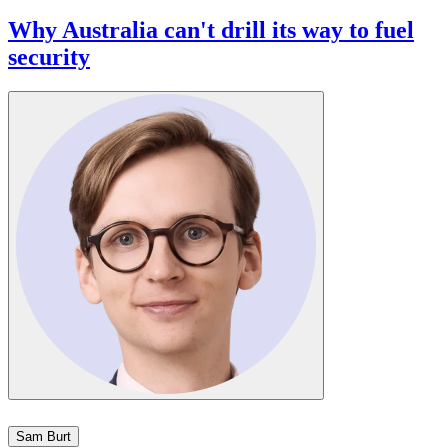
Why Australia can't drill its way to fuel
security​​​​‌ ‍ ​‍​‍‌‍ ‌ ​‍‌‍‍‌‌‍‌ ‌‍‍‌‌‍ ‍​‍​‍​ ‍‍​‍​‍‌ ​ ‌‍​‌‌‍ ‍‌‍‍‌‌ ‌​‌ ‍‌​‍ ‍‌‍‍‌‌‍ ​‍​‍​‍ ​​‍​‍‌‍‍​‌ ​‍‌‍‌‌‌‍‌‍​‍​‍​ ‍‍​‍​‍‌‍‍​‌ ‌​‌ ‌​‌ ​​​ ‍‍​‍ ​‍ ‌‍ ​‌‍ ‌‍​ ‌‍​‌‌‍ ​‌‍‍​‌‍ ‌ ​ ‌ ‌​​ ‍‍​ ​ ​ ​ ​ ​ ​ ​ ​‍ ‌‍‍‌‌‍ ‍‌ ‌​‌‍‌‌‌‍ ‍‌ ‌​​‍ ‌‍‌‌‌‍‌​‌‍‍‌‌ ‌​​‍ ‌‍ ‌‌‍ ‌‍‌​‌‍‌‌​ ‌‌ ​​‌ ​‍‌‍‌‌‌ ​ ‌‍‌‌‌‍ ‍‌ ‌​‌‍​‌‌ ‌​‌‍‍‌‌‍ ‌‍ ‍​ ‍ ‌‍‍‌‌‍‌​​ ‌​ ​​​ ​‍​ ‌‌‌‍​‍‌‍‌‍‌‍​‌​ ‍‌​ ​‍​‍ ‌‌‍‌​​ ‍‌‌‍​‍​ ‌‍​‍ ‌​ ‌​‌‍‌‌​ ‌​‌‍‌​​‍ ‌‌‍​‌​ ​‍‌‍​‍‌‍​‍​‍ ‌‌‍​‍​ ​​​ ​‌​ ‌​‌‍​ ​ ​‍​ ​ ​ ​‍​ ​‍‌‍‌‍‌‍‌​​ ‌‍​ ‍ ‌ ‌​‌ ‍‌‌ ​​‌‍‌‌​ ‌‌‍ ‍‌‍‌‌‌ ‌ ‌ ​ ​ ‍ ‌ ​​‌‍​‌‌ ‌​‌‍‍​​ ‌‌ ‌​‌‍‍‌‌ ‌​‌‍ ​‌‍‌‌​ ‌‍​‍‌‍​‌‌ ​ ‌‍‌‌‌‌‌‌‌ ​‍‌‍ ​​ ‌‌‍‍​‌ ‌​‌ ‌​‌ ​​​‍‌‌​ ​ ‌​​‌​‍‌‌​ ​‍‌​‌‍​‍‌‌​ ​‍‌​‌‍‌‍ ​‌‍ ‌‍​ ‌‍​‌‌‍ ​‌‍‍​‌‍ ‌ ​ ‌ ‌​​‍‌‌​ ​ ‌​​‌​ ​ ​ ​ ​ ​ ​ ​ ​‍‌‍‌‍‍‌‌‍‌​​ ‌​ ​​​ ​‍​ ‌‌‌‍​‍‌‍‌‍‌‍​‌​ ‍‌​ ​‍​‍ ‌‌‍‌​​ ‍‌‌‍​‍​ ‌‍​‍ ‌​ ‌​‌‍‌‌​ ‌​‌‍‌​​‍ ‌‌‍​‌​ ​‍‌‍​‍‌‍​‍​‍ ‌‌‍​‍​ ​​​ ​‌​ ‌​‌‍​ ​ ​‍​ ​ ​ ​‍​ ​‍‌‍‌‍‌‍‌​​ ‌‍​‍‌‍‌ ‌​‌ ‍‌‌ ​​‌‍‌‌​ ‌‌‍ ‍‌‍‌‌‌ ‌ ‌ ​ ​‍‌‍‌ ​​‌‍​‌‌ ‌​‌‍‍​​ ‌‌ ‌​‌‍‍‌‌ ‌​‌‍ ​‌‍‌‌​‍‌‍‌ ​​‌‍‌‌‌ ​‍‌ ​ ‌ ​​‌‍‌‌‌‍​ ‌ ‌​‌‍‍‌‌ ‌‍‌‍‌‌​ ‌‌ ​​‌ ‌‌‌‍​‍‌‍ ​‌‍‍‌‌ ​ ‌‍‍​‌‍‌‌‌‍‌​​‍​‍‌ ‌
Sam Burt​​​​‌ ‍ ​‍​‍‌‍ ‌ ​‍‌‍‍‌‌‍‌ ‌‍‍‌‌‍ ‍​‍​‍​ ‍‍​‍​‍‌ ​ ‌‍​‌‌‍ ‍‌‍‍‌‌ ‌​‌ ‍‌​‍ ‍‌‍‍‌‌‍ ​‍​‍​‍ ​​‍​‍‌‍‍​‌ ​‍‌‍‌‌‌‍‌‍​‍​‍​ ‍‍​‍​‍‌‍‍​‌ ‌​‌ ‌​‌ ​​​ ‍‍​‍ ​‍ ‌‍ ​‌‍ ‌‍​ ‌‍​‌‌‍ ​‌‍‍​‌‍ ‌ ​ ‌ ‌​​ ‍‍​ ​ ​ ​ ​ ​ ​ ​ ​‍ ‌‍‍‌‌‍ ‍‌ ‌​‌‍‌‌‌‍ ‍‌ ‌​​‍ ‌‍‌‌‌‍‌​‌‍‍‌‌ ‌​​‍ ‌‍ ‌‌‍ ‌‍‌​‌‍‌‌​ ‌‌ ​​‌ ​‍‌‍‌‌‌ ​ ‌‍‌‌‌‍ ‍‌ ‌​‌‍​‌‌ ‌​‌‍‍‌‌‍ ‌‍ ‍​ ‍ ‌‍‍‌‌‍‌​​ ‌​ ‌​​ ​‍‌‍‌​‌‍​‍​ ​ ‌‍​ ‌‍‌‍‌‍‌​​‍ ‌​ ‍​​ ​ ​ ​‌​ ​‌​‍ ‌​ ‌​​ ‍‌‌‍​‌‌‍​‍​‍ ‌​ ‍​​ ​ ​ ‌​‌‍‌‌​‍ ‌‌‍​‍‌‍‌‍‌‍‌​​ ‌‍‌‍​ ‌‍‌‌‌‍​‌​ ‌‍​ ​ ‌‍​‍​ ​ ​ ‌‌​ ‍ ‌ ‌​‌ ‍‌‌ ​​‌‍‌‌​ ‌‌‍​‌‌ ‌‌‌ ‌​‌‍‍​‌‍ ‌ ​‍​ ‍ ‌ ​​‌‍​‌‌ ‌​‌‍‍​​ ‌‌‍ ‍‌‍​‌‌‍ ‌‌‍‌‌​ ‌‍​‍‌‍​‌‌ ​ ‌‍‌‌‌‌‌‌‌ ​‍‌‍ ​​ ‌‌‍‍​‌ ‌​‌ ‌​‌ ​​​‍‌‌​ ​ ‌​​‌​‍‌‌​ ​‍‌​‌‍​‍‌‌​ ​‍‌​‌‍‌‍ ​‌‍ ‌‍​ ‌‍​‌‌‍ ​‌‍‍​‌‍ ‌ ​ ‌ ‌​​‍‌‌​ ​ ‌​​‌​ ​ ​ ​ ​ ​ ​ ​ ​‍‌‍‌‍‍‌‌‍‌​​ ‌​ ‌​​ ​‍‌‍‌​‌‍​‍​ ​ ‌‍​ ‌‍‌‍‌‍‌​​‍ ‌​ ‍​​ ​ ​ ​‌​ ​‌​‍ ‌​ ‌​​ ‍‌‌‍​‌‌‍​‍​‍ ‌​ ‍​​ ​ ​ ‌​‌‍‌‌​‍ ‌‌‍​‍‌‍‌‍‌‍‌​​ ‌‍‌‍​ ‌‍‌‌‌‍​‌​ ‌‍​ ​ ‌‍​‍​ ​ ​ ‌‌​‍‌‍‌ ‌​‌ ‍‌‌ ​​‌‍‌‌​ ‌‌‍​‌‌ ‌‌‌ ‌​‌‍‍​‌‍ ‌ ​‍​‍‌‍‌ ​​‌‍​‌‌ ‌​‌‍‍​​ ‌‌‍ ‍‌‍​‌‌‍ ‌‌‍‌‌​‍‌‍‌ ​​‌‍‌‌‌ ​‍‌ ​ ‌ ​​‌‍‌‌‌‍​ ‌ ‌​‌‍‍‌‌ ‌‍‌‍‌‌​ ‌‌ ​​‌ ‌‌‌‍​‍‌‍ ​‌‍‍‌‌ ​ ‌‍‍​‌‍‌‌‌‍‌​​‍​‍‌ ‌