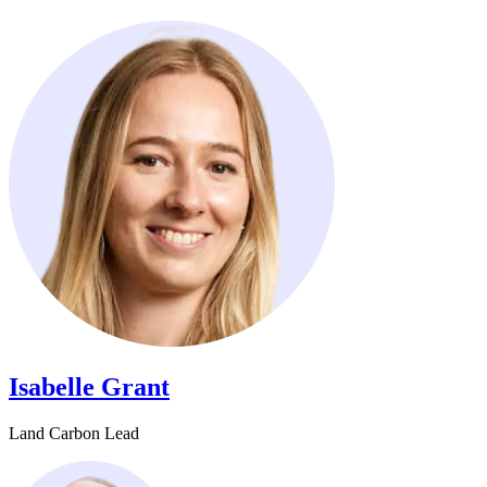
Isabelle Grant​​​​‌ ‍ ​‍​‍‌‍ ‌ ​‍‌‍‍‌‌‍‌ ‌‍‍‌‌‍ ‍​‍​‍​ ‍‍​‍​‍‌ ​ ‌‍​‌‌‍ ‍‌‍‍‌‌ ‌​‌ ‍‌​‍ ‍‌‍‍‌‌‍ ​‍​‍​‍ ​​‍​‍‌‍‍​‌ ​‍‌‍‌‌‌‍‌‍​‍​‍​ ‍‍​‍​‍‌‍‍​‌ ‌​‌ ‌​‌ ​​​ ‍‍​‍ ​‍ ‌‍ ​‌‍ ‌‍​ ‌‍​‌‌‍ ​‌‍‍​‌‍ ‌ ​ ‌ ‌​​ ‍‍​ ​ ​ ​ ​ ​ ​ ​ ​‍ ‌‍‍‌‌‍ ‍‌ ‌​‌‍‌‌‌‍ ‍‌ ‌​​‍ ‌‍‌‌‌‍‌​‌‍‍‌‌ ‌​​‍ ‌‍ ‌‌‍ ‌‍‌​‌‍‌‌​ ‌‌ ​​‌ ​‍‌‍‌‌‌ ​ ‌‍‌‌‌‍ ‍‌ ‌​‌‍​‌‌ ‌​‌‍‍‌‌‍ ‌‍ ‍​ ‍ ‌‍‍‌‌‍‌​​ ‌​ ​‍‌‍​‍​ ‌‍​ ‌‌‌‍‌‍​ ​​​ ‌​‌‍​‌​‍ ‌‌‍​‌​ ‌‌​ ​‍​ ​‌​‍ ‌​ ‌​​ ‌ ​ ‌​‌‍‌‍​‍ ‌​ ‍​‌‍‌‌‌‍‌‍‌‍‌‌​‍ ‌​ ​‌​ ‌‌​ ​​​ ‌​​ ​​​ ​​‌‍​ ​ ​‍‌‍​‌​ ‌​​ ​ ​ ‍‌​ ‍ ‌ ‌​‌ ‍‌‌ ​​‌‍‌‌​ ‌‌‍​‌‌ ‌‌‌ ‌​‌‍‍​‌‍ ‌ ​‍​ ‍ ‌ ​​‌‍​‌‌ ‌​‌‍‍​​ ‌‌‍ ‍‌‍​‌‌‍ ‌‌‍‌‌​ ‌‍​‍‌‍​‌‌ ​ ‌‍‌‌‌‌‌‌‌ ​‍‌‍ ​​ ‌‌‍‍​‌ ‌​‌ ‌​‌ ​​​‍‌‌​ ​ ‌​​‌​‍‌‌​ ​‍‌​‌‍​‍‌‌​ ​‍‌​‌‍‌‍ ​‌‍ ‌‍​ ‌‍​‌‌‍ ​‌‍‍​‌‍ ‌ ​ ‌ ‌​​‍‌‌​ ​ ‌​​‌​ ​ ​ ​ ​ ​ ​ ​ ​‍‌‍‌‍‍‌‌‍‌​​ ‌​ ​‍‌‍​‍​ ‌‍​ ‌‌‌‍‌‍​ ​​​ ‌​‌‍​‌​‍ ‌‌‍​‌​ ‌‌​ ​‍​ ​‌​‍ ‌​ ‌​​ ‌ ​ ‌​‌‍‌‍​‍ ‌​ ‍​‌‍‌‌‌‍‌‍‌‍‌‌​‍ ‌​ ​‌​ ‌‌​ ​​​ ‌​​ ​​​ ​​‌‍​ ​ ​‍‌‍​‌​ ‌​​ ​ ​ ‍‌​‍‌‍‌ ‌​‌ ‍‌‌ ​​‌‍‌‌​ ‌‌‍​‌‌ ‌‌‌ ‌​‌‍‍​‌‍ ‌ ​‍​‍‌‍‌ ​​‌‍​‌‌ ‌​‌‍‍​​ ‌‌‍ ‍‌‍​‌‌‍ ‌‌‍‌‌​‍‌‍‌ ​​‌‍‌‌‌ ​‍‌ ​ ‌ ​​‌‍‌‌‌‍​ ‌ ‌​‌‍‍‌‌ ‌‍‌‍‌‌​ ‌‌ ​​‌ ‌‌‌‍​‍‌‍ ​‌‍‍‌‌ ​ ‌‍‍​‌‍‌‌‌‍‌​​‍​‍‌ ‌
Land Carbon Lead​​​​‌ ‍ ​‍​‍‌‍ ‌ ​‍‌‍‍‌‌‍‌ ‌‍‍‌‌‍ ‍​‍​‍​ ‍‍​‍​‍‌ ​ ‌‍​‌‌‍ ‍‌‍‍‌‌ ‌​‌ ‍‌​‍ ‍‌‍‍‌‌‍ ​‍​‍​‍ ​​‍​‍‌‍‍​‌ ​‍‌‍‌‌‌‍‌‍​‍​‍​ ‍‍​‍​‍‌‍‍​‌ ‌​‌ ‌​‌ ​​​ ‍‍​‍ ​‍ ‌‍ ​‌‍ ‌‍​ ‌‍​‌‌‍ ​‌‍‍​‌‍ ‌ ​ ‌ ‌​​ ‍‍​ ​ ​ ​ ​ ​ ​ ​ ​‍ ‌‍‍‌‌‍ ‍‌ ‌​‌‍‌‌‌‍ ‍‌ ‌​​‍ ‌‍‌‌‌‍‌​‌‍‍‌‌ ‌​​‍ ‌‍ ‌‌‍ ‌‍‌​‌‍‌‌​ ‌‌ ​​‌ ​‍‌‍‌‌‌ ​ ‌‍‌‌‌‍ ‍‌ ‌​‌‍​‌‌ ‌​‌‍‍‌‌‍ ‌‍ ‍​ ‍ ‌‍‍‌‌‍‌​​ ‌​ ​‍‌‍​‍​ ‌‍​ ‌‌‌‍‌‍​ ​​​ ‌​‌‍​‌​‍ ‌‌‍​‌​ ‌‌​ ​‍​ ​‌​‍ ‌​ ‌​​ ‌ ​ ‌​‌‍‌‍​‍ ‌​ ‍​‌‍‌‌‌‍‌‍‌‍‌‌​‍ ‌​ ​‌​ ‌‌​ ​​​ ‌​​ ​​​ ​​‌‍​ ​ ​‍‌‍​‌​ ‌​​ ​ ​ ‍‌​ ‍ ‌ ‌​‌ ‍‌‌ ​​‌‍‌‌​ ‌‌‍​‌‌ ‌‌‌ ‌​‌‍‍​‌‍ ‌ ​‍​ ‍ ‌ ​​‌‍​‌‌ ‌​‌‍‍​​ ‌‌ ‌​‌‍‍‌‌ ‌​‌‍ ​‌‍‌‌​ ‌‍​‍‌‍​‌‌ ​ ‌‍‌‌‌‌‌‌‌ ​‍‌‍ ​​ ‌‌‍‍​‌ ‌​‌ ‌​‌ ​​​‍‌‌​ ​ ‌​​‌​‍‌‌​ ​‍‌​‌‍​‍‌‌​ ​‍‌​‌‍‌‍ ​‌‍ ‌‍​ ‌‍​‌‌‍ ​‌‍‍​‌‍ ‌ ​ ‌ ‌​​‍‌‌​ ​ ‌​​‌​ ​ ​ ​ ​ ​ ​ ​ ​‍‌‍‌‍‍‌‌‍‌​​ ‌​ ​‍‌‍​‍​ ‌‍​ ‌‌‌‍‌‍​ ​​​ ‌​‌‍​‌​‍ ‌‌‍​‌​ ‌‌​ ​‍​ ​‌​‍ ‌​ ‌​​ ‌ ​ ‌​‌‍‌‍​‍ ‌​ ‍​‌‍‌‌‌‍‌‍‌‍‌‌​‍ ‌​ ​‌​ ‌‌​ ​​​ ‌​​ ​​​ ​​‌‍​ ​ ​‍‌‍​‌​ ‌​​ ​ ​ ‍‌​‍‌‍‌ ‌​‌ ‍‌‌ ​​‌‍‌‌​ ‌‌‍​‌‌ ‌‌‌ ‌​‌‍‍​‌‍ ‌ ​‍​‍‌‍‌ ​​‌‍​‌‌ ‌​‌‍‍​​ ‌‌ ‌​‌‍‍‌‌ ‌​‌‍ ​‌‍‌‌​‍‌‍‌ ​​‌‍‌‌‌ ​‍‌ ​ ‌ ​​‌‍‌‌‌‍​ ‌ ‌​‌‍‍‌‌ ‌‍‌‍‌‌​ ‌‌ ​​‌ ‌‌‌‍​‍‌‍ ​‌‍‍‌‌ ​ ‌‍‍​‌‍‌‌‌‍‌​​‍​‍‌ ‌