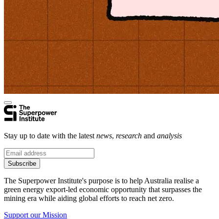
Stay up to date with the latest
news
,
research
and
analysis
Subscribe
The Superpower Institute's purpose is to help Australia realise a
green energy export-led economic opportunity that surpasses the
mining era while aiding global efforts to reach net zero.​​​​‌ ‍ ​‍​‍‌‍ ‌ ​‍‌‍‍‌‌‍‌ ‌‍‍‌‌‍ ‍​‍​‍​ ‍‍​‍​‍‌ ​ ‌‍​‌‌‍ ‍‌‍‍‌‌ ‌​‌ ‍‌​‍ ‍‌‍‍‌‌‍ ​‍​‍​‍ ​​‍​‍‌‍‍​‌ ​‍‌‍‌‌‌‍‌‍​‍​‍​ ‍‍​‍​‍‌‍‍​‌ ‌​‌ ‌​‌ ​​​ ‍‍​‍ ​‍ ‌‍ ​‌‍ ‌‍​ ‌‍​‌‌‍ ​‌‍‍​‌‍ ‌ ​ ‌ ‌​​ ‍‍​ ​ ​ ​ ​ ​ ​ ​ ​‍ ‌‍‍‌‌‍ ‍‌ ‌​‌‍‌‌‌‍ ‍‌ ‌​​‍ ‌‍‌‌‌‍‌​‌‍‍‌‌ ‌​​‍ ‌‍ ‌‌‍ ‌‍‌​‌‍‌‌​ ‌‌ ​​‌ ​‍‌‍‌‌‌ ​ ‌‍‌‌‌‍ ‍‌ ‌​‌‍​‌‌ ‌​‌‍‍‌‌‍ ‌‍ ‍​ ‍ ‌‍‍‌‌‍‌​​ ‌​ ​‍​ ‌‍​ ‌‌​ ‌‍​ ​​‌‍‌‌​ ‍​​ ​​​‍ ‌​ ‌ ​ ‌​​ ‌‍​ ‌‌​‍ ‌​ ‌​​ ‍​​ ​ ​ ‍‌​‍ ‌​ ‍​​ ‌‍​ ​‍​ ‍‌​‍ ‌​ ‌‌​ ‌‌​ ‌ ​ ​‍‌‍‌‍​ ‍​​ ​‍​ ‍‌​ ‌‌​ ‍​​ ​​‌‍‌‌​ ‍ ‌ ‌​‌ ‍‌‌ ​​‌‍‌‌​ ‌‌ ​ ‌‍‌‌‌ ‌​‌ ‌​‌‍‍‌‌‍ ‍‌‍‌ ‌ ​ ​ ‍ ‌ ​​‌‍​‌‌ ‌​‌‍‍​​ ‌‌‍‌‍‌‍ ‌‍ ‌ ‌​‌‍‌‌‌ ​‍‌‌‌​‌‍‌‌‌ ‍​‌ ‌​​ ‌‍​‍‌‍​‌‌ ​ ‌‍‌‌‌‌‌‌‌ ​‍‌‍ ​​ ‌‌‍‍​‌ ‌​‌ ‌​‌ ​​​‍‌‌​ ​ ‌​​‌​‍‌‌​ ​‍‌​‌‍​‍‌‌​ ​‍‌​‌‍‌‍ ​‌‍ ‌‍​ ‌‍​‌‌‍ ​‌‍‍​‌‍ ‌ ​ ‌ ‌​​‍‌‌​ ​ ‌​​‌​ ​ ​ ​ ​ ​ ​ ​ ​‍‌‍‌‍‍‌‌‍‌​​ ‌​ ​‍​ ‌‍​ ‌‌​ ‌‍​ ​​‌‍‌‌​ ‍​​ ​​​‍ ‌​ ‌ ​ ‌​​ ‌‍​ ‌‌​‍ ‌​ ‌​​ ‍​​ ​ ​ ‍‌​‍ ‌​ ‍​​ ‌‍​ ​‍​ ‍‌​‍ ‌​ ‌‌​ ‌‌​ ‌ ​ ​‍‌‍‌‍​ ‍​​ ​‍​ ‍‌​ ‌‌​ ‍​​ ​​‌‍‌‌​‍‌‍‌ ‌​‌ ‍‌‌ ​​‌‍‌‌​ ‌‌ ​ ‌‍‌‌‌ ‌​‌ ‌​‌‍‍‌‌‍ ‍‌‍‌ ‌ ​ ​‍‌‍‌ ​​‌‍​‌‌ ‌​‌‍‍​​ ‌‌‍‌‍‌‍ ‌‍ ‌ ‌​‌‍‌‌‌ ​‍‌‌‌​‌‍‌‌‌ ‍​‌ ‌​​‍‌‍‌ ​​‌‍‌‌‌ ​‍‌ ​ ‌ ​​‌‍‌‌‌‍​ ‌ ‌​‌‍‍‌‌ ‌‍‌‍‌‌​ ‌‌ ​​‌ ‌‌‌‍​‍‌‍ ​‌‍‍‌‌ ​ ‌‍‍​‌‍‌‌‌‍‌​​‍​‍‌ ‌
Support our Mission