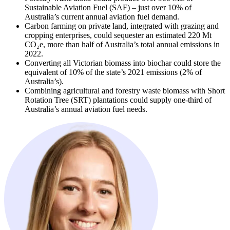
Sustainable Aviation Fuel (SAF) – just over 10% of
Australia’s current annual aviation fuel demand.​​​​‌ ‍ ​‍​‍‌‍ ‌ ​‍‌‍‍‌‌‍‌ ‌‍‍‌‌‍ ‍​‍​‍​ ‍‍​‍​‍‌ ​ ‌‍​‌‌‍ ‍‌‍‍‌‌ ‌​‌ ‍‌​‍ ‍‌‍‍‌‌‍ ​‍​‍​‍ ​​‍​‍‌‍‍​‌ ​‍‌‍‌‌‌‍‌‍​‍​‍​ ‍‍​‍​‍‌‍‍​‌ ‌​‌ ‌​‌ ​​​ ‍‍​‍ ​‍ ‌‍ ​‌‍ ‌‍​ ‌‍​‌‌‍ ​‌‍‍​‌‍ ‌ ​ ‌ ‌​​ ‍‍​ ​ ​ ​ ​ ​ ​ ​ ​‍ ‌‍‍‌‌‍ ‍‌ ‌​‌‍‌‌‌‍ ‍‌ ‌​​‍ ‌‍‌‌‌‍‌​‌‍‍‌‌ ‌​​‍ ‌‍ ‌‌‍ ‌‍‌​‌‍‌‌​ ‌‌ ​​‌ ​‍‌‍‌‌‌ ​ ‌‍‌‌‌‍ ‍‌ ‌​‌‍​‌‌ ‌​‌‍‍‌‌‍ ‌‍ ‍​ ‍ ‌‍‍‌‌‍‌​​ ‌​ ​‌​ ‌ ‌‍‌‍​ ‌​‌‍​‍‌‍‌‌‌‍‌​‌‍‌‌​‍ ‌‌‍‌​​ ​ ‌‍​‌​ ‌ ​‍ ‌​ ‌​​ ​ ​ ‌‌‌‍​‍​‍ ‌‌‍​‌‌‍‌‍‌‍​‌​ ‍​​‍ ‌‌‍‌‌‌‍​ ​ ‍‌​ ‌‍​ ​‌‌‍​ ​ ‍​​ ​‌​ ‍‌​ ​‌‌‍​‌​ ‌ ​ ‍ ‌ ‌​‌ ‍‌‌ ​​‌‍‌‌​ ‌‌ ‌ ‌‍ ‌ ​‍‌‍‍ ​ ‍ ‌ ​​‌‍​‌‌ ‌​‌‍‍​​ ‌‌‍​ ‌‍ ‌‍ ‍‌ ‌​‌‍‌‌‌‍ ‍‌ ‌​​‍‌‌​ ‌‌‌​​‍‌‌ ‌‍‍ ‌‍‌‌‌ ‍‌​‍‌‌​ ​ ‌​‌​​‍‌‌​ ​ ‌​‌​​‍‌‌​ ​‍​ ​‍‌‍​ ‌‍‌‌​ ​​‌‍​‍​ ​‌​ ‌‌‌‍​ ​ ‍​​ ​‌‌‍‌‍‌‍​ ​ ‌ ​‍‌‌​ ​‍​ ​‍​‍‌‌​ ‌‌‌​‌​​‍ ‍‌‍​ ‌‍‍​‌‍‍‌‌‍ ​‌‍‌​‌ ​‍‌‍‌‌‌‍ ‍​‍‌‌​ ‌‌‌​​‍‌‌ ‌‍‍ ‌‍‌‌‌ ‍‌​‍‌‌​ ​ ‌​‌​​‍‌‌​ ​ ‌​‌​​‍‌‌​ ​‍​ ​‍​ ‌​​ ​‌​ ​‍​ ‍‌​ ​‍​ ‌‍‌‍‌​​ ‍​​ ​​​ ​ ‌‍​‍​ ​‍​‍‌‌​ ​‍​ ​‍​‍‌‌​ ‌‌‌​‌​​‍ ‍‌ ‌​‌‍‌‌‌ ‍​‌ ‌​​ ‌‍​‍‌‍​‌‌ ​ ‌‍‌‌‌‌‌‌‌ ​‍‌‍ ​​ ‌‌‍‍​‌ ‌​‌ ‌​‌ ​​​‍‌‌​ ​ ‌​​‌​‍‌‌​ ​‍‌​‌‍​‍‌‌​ ​‍‌​‌‍‌‍ ​‌‍ ‌‍​ ‌‍​‌‌‍ ​‌‍‍​‌‍ ‌ ​ ‌ ‌​​‍‌‌​ ​ ‌​​‌​ ​ ​ ​ ​ ​ ​ ​ ​‍‌‍‌‍‍‌‌‍‌​​ ‌​ ​‌​ ‌ ‌‍‌‍​ ‌​‌‍​‍‌‍‌‌‌‍‌​‌‍‌‌​‍ ‌‌‍‌​​ ​ ‌‍​‌​ ‌ ​‍ ‌​ ‌​​ ​ ​ ‌‌‌‍​‍​‍ ‌‌‍​‌‌‍‌‍‌‍​‌​ ‍​​‍ ‌‌‍‌‌‌‍​ ​ ‍‌​ ‌‍​ ​‌‌‍​ ​ ‍​​ ​‌​ ‍‌​ ​‌‌‍​‌​ ‌ ​‍‌‍‌ ‌​‌ ‍‌‌ ​​‌‍‌‌​ ‌‌ ‌ ‌‍ ‌ ​‍‌‍‍ ​‍‌‍‌ ​​‌‍​‌‌ ‌​‌‍‍​​ ‌‌‍​ ‌‍ ‌‍ ‍‌ ‌​‌‍‌‌‌‍ ‍‌ ‌​​‍‌‌​ ‌‌‌​​‍‌‌ ‌‍‍ ‌‍‌‌‌ ‍‌​‍‌‌​ ​ ‌​‌​​‍‌‌​ ​ ‌​‌​​‍‌‌​ ​‍​ ​‍‌‍​ ‌‍‌‌​ ​​‌‍​‍​ ​‌​ ‌‌‌‍​ ​ ‍​​ ​‌‌‍‌‍‌‍​ ​ ‌ ​‍‌‌​ ​‍​ ​‍​‍‌‌​ ‌‌‌​‌​​‍ ‍‌‍​ ‌‍‍​‌‍‍‌‌‍ ​‌‍‌​‌ ​‍‌‍‌‌‌‍ ‍​‍‌‌​ ‌‌‌​​‍‌‌ ‌‍‍ ‌‍‌‌‌ ‍‌​‍‌‌​ ​ ‌​‌​​‍‌‌​ ​ ‌​‌​​‍‌‌​ ​‍​ ​‍​ ‌​​ ​‌​ ​‍​ ‍‌​ ​‍​ ‌‍‌‍‌​​ ‍​​ ​​​ ​ ‌‍​‍​ ​‍​‍‌‌​ ​‍​ ​‍​‍‌‌​ ‌‌‌​‌​​‍ ‍‌ ‌​‌‍‌‌‌ ‍​‌ ‌​​‍‌‍‌ ​​‌‍‌‌‌ ​‍‌ ​ ‌ ​​‌‍‌‌‌‍​ ‌ ‌​‌‍‍‌‌ ‌‍‌‍‌‌​ ‌‌ ​​‌ ‌‌‌‍​‍‌‍ ​‌‍‍‌‌ ​ ‌‍‍​‌‍‌‌‌‍‌​​‍​‍‌ ‌
Carbon farming on private land, integrated with grazing and
cropping enterprises, could sequester an estimated 220 Mt
CO₂e, more than half of Australia’s total annual emissions in
2022.​​​​‌ ‍ ​‍​‍‌‍ ‌ ​‍‌‍‍‌‌‍‌ ‌‍‍‌‌‍ ‍​‍​‍​ ‍‍​‍​‍‌ ​ ‌‍​‌‌‍ ‍‌‍‍‌‌ ‌​‌ ‍‌​‍ ‍‌‍‍‌‌‍ ​‍​‍​‍ ​​‍​‍‌‍‍​‌ ​‍‌‍‌‌‌‍‌‍​‍​‍​ ‍‍​‍​‍‌‍‍​‌ ‌​‌ ‌​‌ ​​​ ‍‍​‍ ​‍ ‌‍ ​‌‍ ‌‍​ ‌‍​‌‌‍ ​‌‍‍​‌‍ ‌ ​ ‌ ‌​​ ‍‍​ ​ ​ ​ ​ ​ ​ ​ ​‍ ‌‍‍‌‌‍ ‍‌ ‌​‌‍‌‌‌‍ ‍‌ ‌​​‍ ‌‍‌‌‌‍‌​‌‍‍‌‌ ‌​​‍ ‌‍ ‌‌‍ ‌‍‌​‌‍‌‌​ ‌‌ ​​‌ ​‍‌‍‌‌‌ ​ ‌‍‌‌‌‍ ‍‌ ‌​‌‍​‌‌ ‌​‌‍‍‌‌‍ ‌‍ ‍​ ‍ ‌‍‍‌‌‍‌​​ ‌​ ​‌​ ‌ ‌‍‌‍​ ‌​‌‍​‍‌‍‌‌‌‍‌​‌‍‌‌​‍ ‌‌‍‌​​ ​ ‌‍​‌​ ‌ ​‍ ‌​ ‌​​ ​ ​ ‌‌‌‍​‍​‍ ‌‌‍​‌‌‍‌‍‌‍​‌​ ‍​​‍ ‌‌‍‌‌‌‍​ ​ ‍‌​ ‌‍​ ​‌‌‍​ ​ ‍​​ ​‌​ ‍‌​ ​‌‌‍​‌​ ‌ ​ ‍ ‌ ‌​‌ ‍‌‌ ​​‌‍‌‌​ ‌‌ ‌ ‌‍ ‌ ​‍‌‍‍ ​ ‍ ‌ ​​‌‍​‌‌ ‌​‌‍‍​​ ‌‌‍​ ‌‍ ‌‍ ‍‌ ‌​‌‍‌‌‌‍ ‍‌ ‌​​‍‌‌​ ‌‌‌​​‍‌‌ ‌‍‍ ‌‍‌‌‌ ‍‌​‍‌‌​ ​ ‌​‌​​‍‌‌​ ​ ‌​‌​​‍‌‌​ ​‍​ ​‍​ ​​​ ‌‌​ ‌​‌‍‌​​ ​​​ ​​​ ​​​ ‌​‌‍​‌​ ‌​​ ‌‍​ ‍‌​‍‌‌​ ​‍​ ​‍​‍‌‌​ ‌‌‌​‌​​‍ ‍‌‍​ ‌‍‍​‌‍‍‌‌‍ ​‌‍‌​‌ ​‍‌‍‌‌‌‍ ‍​‍‌‌​ ‌‌‌​​‍‌‌ ‌‍‍ ‌‍‌‌‌ ‍‌​‍‌‌​ ​ ‌​‌​​‍‌‌​ ​ ‌​‌​​‍‌‌​ ​‍​ ​‍‌‍​ ​ ‌‍​ ‌‍​ ​ ​ ​ ​ ‌‌​ ‍​‌‍‌‍​ ​‌‌‍​ ​ ​​‌‍‌‌​‍‌‌​ ​‍​ ​‍​‍‌‌​ ‌‌‌​‌​​‍ ‍‌ ‌​‌‍‌‌‌ ‍​‌ ‌​​ ‌‍​‍‌‍​‌‌ ​ ‌‍‌‌‌‌‌‌‌ ​‍‌‍ ​​ ‌‌‍‍​‌ ‌​‌ ‌​‌ ​​​‍‌‌​ ​ ‌​​‌​‍‌‌​ ​‍‌​‌‍​‍‌‌​ ​‍‌​‌‍‌‍ ​‌‍ ‌‍​ ‌‍​‌‌‍ ​‌‍‍​‌‍ ‌ ​ ‌ ‌​​‍‌‌​ ​ ‌​​‌​ ​ ​ ​ ​ ​ ​ ​ ​‍‌‍‌‍‍‌‌‍‌​​ ‌​ ​‌​ ‌ ‌‍‌‍​ ‌​‌‍​‍‌‍‌‌‌‍‌​‌‍‌‌​‍ ‌‌‍‌​​ ​ ‌‍​‌​ ‌ ​‍ ‌​ ‌​​ ​ ​ ‌‌‌‍​‍​‍ ‌‌‍​‌‌‍‌‍‌‍​‌​ ‍​​‍ ‌‌‍‌‌‌‍​ ​ ‍‌​ ‌‍​ ​‌‌‍​ ​ ‍​​ ​‌​ ‍‌​ ​‌‌‍​‌​ ‌ ​‍‌‍‌ ‌​‌ ‍‌‌ ​​‌‍‌‌​ ‌‌ ‌ ‌‍ ‌ ​‍‌‍‍ ​‍‌‍‌ ​​‌‍​‌‌ ‌​‌‍‍​​ ‌‌‍​ ‌‍ ‌‍ ‍‌ ‌​‌‍‌‌‌‍ ‍‌ ‌​​‍‌‌​ ‌‌‌​​‍‌‌ ‌‍‍ ‌‍‌‌‌ ‍‌​‍‌‌​ ​ ‌​‌​​‍‌‌​ ​ ‌​‌​​‍‌‌​ ​‍​ ​‍​ ​​​ ‌‌​ ‌​‌‍‌​​ ​​​ ​​​ ​​​ ‌​‌‍​‌​ ‌​​ ‌‍​ ‍‌​‍‌‌​ ​‍​ ​‍​‍‌‌​ ‌‌‌​‌​​‍ ‍‌‍​ ‌‍‍​‌‍‍‌‌‍ ​‌‍‌​‌ ​‍‌‍‌‌‌‍ ‍​‍‌‌​ ‌‌‌​​‍‌‌ ‌‍‍ ‌‍‌‌‌ ‍‌​‍‌‌​ ​ ‌​‌​​‍‌‌​ ​ ‌​‌​​‍‌‌​ ​‍​ ​‍‌‍​ ​ ‌‍​ ‌‍​ ​ ​ ​ ​ ‌‌​ ‍​‌‍‌‍​ ​‌‌‍​ ​ ​​‌‍‌‌​‍‌‌​ ​‍​ ​‍​‍‌‌​ ‌‌‌​‌​​‍ ‍‌ ‌​‌‍‌‌‌ ‍​‌ ‌​​‍‌‍‌ ​​‌‍‌‌‌ ​‍‌ ​ ‌ ​​‌‍‌‌‌‍​ ‌ ‌​‌‍‍‌‌ ‌‍‌‍‌‌​ ‌‌ ​​‌ ‌‌‌‍​‍‌‍ ​‌‍‍‌‌ ​ ‌‍‍​‌‍‌‌‌‍‌​​‍​‍‌ ‌
Converting all Victorian biomass into biochar could store the
equivalent of 10% of the state’s 2021 emissions (2% of
Australia’s).​​​​‌ ‍ ​‍​‍‌‍ ‌ ​‍‌‍‍‌‌‍‌ ‌‍‍‌‌‍ ‍​‍​‍​ ‍‍​‍​‍‌ ​ ‌‍​‌‌‍ ‍‌‍‍‌‌ ‌​‌ ‍‌​‍ ‍‌‍‍‌‌‍ ​‍​‍​‍ ​​‍​‍‌‍‍​‌ ​‍‌‍‌‌‌‍‌‍​‍​‍​ ‍‍​‍​‍‌‍‍​‌ ‌​‌ ‌​‌ ​​​ ‍‍​‍ ​‍ ‌‍ ​‌‍ ‌‍​ ‌‍​‌‌‍ ​‌‍‍​‌‍ ‌ ​ ‌ ‌​​ ‍‍​ ​ ​ ​ ​ ​ ​ ​ ​‍ ‌‍‍‌‌‍ ‍‌ ‌​‌‍‌‌‌‍ ‍‌ ‌​​‍ ‌‍‌‌‌‍‌​‌‍‍‌‌ ‌​​‍ ‌‍ ‌‌‍ ‌‍‌​‌‍‌‌​ ‌‌ ​​‌ ​‍‌‍‌‌‌ ​ ‌‍‌‌‌‍ ‍‌ ‌​‌‍​‌‌ ‌​‌‍‍‌‌‍ ‌‍ ‍​ ‍ ‌‍‍‌‌‍‌​​ ‌​ ​‌​ ‌ ‌‍‌‍​ ‌​‌‍​‍‌‍‌‌‌‍‌​‌‍‌‌​‍ ‌‌‍‌​​ ​ ‌‍​‌​ ‌ ​‍ ‌​ ‌​​ ​ ​ ‌‌‌‍​‍​‍ ‌‌‍​‌‌‍‌‍‌‍​‌​ ‍​​‍ ‌‌‍‌‌‌‍​ ​ ‍‌​ ‌‍​ ​‌‌‍​ ​ ‍​​ ​‌​ ‍‌​ ​‌‌‍​‌​ ‌ ​ ‍ ‌ ‌​‌ ‍‌‌ ​​‌‍‌‌​ ‌‌ ‌ ‌‍ ‌ ​‍‌‍‍ ​ ‍ ‌ ​​‌‍​‌‌ ‌​‌‍‍​​ ‌‌‍​ ‌‍ ‌‍ ‍‌ ‌​‌‍‌‌‌‍ ‍‌ ‌​​‍‌‌​ ‌‌‌​​‍‌‌ ‌‍‍ ‌‍‌‌‌ ‍‌​‍‌‌​ ​ ‌​‌​​‍‌‌​ ​ ‌​‌​​‍‌‌​ ​‍​ ​‍​ ‌‍‌‍‌‌​ ​​‌‍‌‍​ ​​‌‍​‍​ ​​‌‍​ ‌‍​ ‌‍‌‌​ ​‌​ ‍‌​‍‌‌​ ​‍​ ​‍​‍‌‌​ ‌‌‌​‌​​‍ ‍‌‍​ ‌‍‍​‌‍‍‌‌‍ ​‌‍‌​‌ ​‍‌‍‌‌‌‍ ‍​‍‌‌​ ‌‌‌​​‍‌‌ ‌‍‍ ‌‍‌‌‌ ‍‌​‍‌‌​ ​ ‌​‌​​‍‌‌​ ​ ‌​‌​​‍‌‌​ ​‍​ ​‍​ ‌‌‌‍​‍​ ‌‍​ ​‍​ ​‍​ ​​​ ​ ​ ‍​‌‍‌‌​ ​‍​ ​​​ ‍​​‍‌‌​ ​‍​ ​‍​‍‌‌​ ‌‌‌​‌​​‍ ‍‌ ‌​‌‍‌‌‌ ‍​‌ ‌​​ ‌‍​‍‌‍​‌‌ ​ ‌‍‌‌‌‌‌‌‌ ​‍‌‍ ​​ ‌‌‍‍​‌ ‌​‌ ‌​‌ ​​​‍‌‌​ ​ ‌​​‌​‍‌‌​ ​‍‌​‌‍​‍‌‌​ ​‍‌​‌‍‌‍ ​‌‍ ‌‍​ ‌‍​‌‌‍ ​‌‍‍​‌‍ ‌ ​ ‌ ‌​​‍‌‌​ ​ ‌​​‌​ ​ ​ ​ ​ ​ ​ ​ ​‍‌‍‌‍‍‌‌‍‌​​ ‌​ ​‌​ ‌ ‌‍‌‍​ ‌​‌‍​‍‌‍‌‌‌‍‌​‌‍‌‌​‍ ‌‌‍‌​​ ​ ‌‍​‌​ ‌ ​‍ ‌​ ‌​​ ​ ​ ‌‌‌‍​‍​‍ ‌‌‍​‌‌‍‌‍‌‍​‌​ ‍​​‍ ‌‌‍‌‌‌‍​ ​ ‍‌​ ‌‍​ ​‌‌‍​ ​ ‍​​ ​‌​ ‍‌​ ​‌‌‍​‌​ ‌ ​‍‌‍‌ ‌​‌ ‍‌‌ ​​‌‍‌‌​ ‌‌ ‌ ‌‍ ‌ ​‍‌‍‍ ​‍‌‍‌ ​​‌‍​‌‌ ‌​‌‍‍​​ ‌‌‍​ ‌‍ ‌‍ ‍‌ ‌​‌‍‌‌‌‍ ‍‌ ‌​​‍‌‌​ ‌‌‌​​‍‌‌ ‌‍‍ ‌‍‌‌‌ ‍‌​‍‌‌​ ​ ‌​‌​​‍‌‌​ ​ ‌​‌​​‍‌‌​ ​‍​ ​‍​ ‌‍‌‍‌‌​ ​​‌‍‌‍​ ​​‌‍​‍​ ​​‌‍​ ‌‍​ ‌‍‌‌​ ​‌​ ‍‌​‍‌‌​ ​‍​ ​‍​‍‌‌​ ‌‌‌​‌​​‍ ‍‌‍​ ‌‍‍​‌‍‍‌‌‍ ​‌‍‌​‌ ​‍‌‍‌‌‌‍ ‍​‍‌‌​ ‌‌‌​​‍‌‌ ‌‍‍ ‌‍‌‌‌ ‍‌​‍‌‌​ ​ ‌​‌​​‍‌‌​ ​ ‌​‌​​‍‌‌​ ​‍​ ​‍​ ‌‌‌‍​‍​ ‌‍​ ​‍​ ​‍​ ​​​ ​ ​ ‍​‌‍‌‌​ ​‍​ ​​​ ‍​​‍‌‌​ ​‍​ ​‍​‍‌‌​ ‌‌‌​‌​​‍ ‍‌ ‌​‌‍‌‌‌ ‍​‌ ‌​​‍‌‍‌ ​​‌‍‌‌‌ ​‍‌ ​ ‌ ​​‌‍‌‌‌‍​ ‌ ‌​‌‍‍‌‌ ‌‍‌‍‌‌​ ‌‌ ​​‌ ‌‌‌‍​‍‌‍ ​‌‍‍‌‌ ​ ‌‍‍​‌‍‌‌‌‍‌​​‍​‍‌ ‌
Combining agricultural and forestry waste biomass with Short
Rotation Tree (SRT) plantations could supply one-third of
Australia’s annual aviation fuel needs.​​​​‌ ‍ ​‍​‍‌‍ ‌ ​‍‌‍‍‌‌‍‌ ‌‍‍‌‌‍ ‍​‍​‍​ ‍‍​‍​‍‌ ​ ‌‍​‌‌‍ ‍‌‍‍‌‌ ‌​‌ ‍‌​‍ ‍‌‍‍‌‌‍ ​‍​‍​‍ ​​‍​‍‌‍‍​‌ ​‍‌‍‌‌‌‍‌‍​‍​‍​ ‍‍​‍​‍‌‍‍​‌ ‌​‌ ‌​‌ ​​​ ‍‍​‍ ​‍ ‌‍ ​‌‍ ‌‍​ ‌‍​‌‌‍ ​‌‍‍​‌‍ ‌ ​ ‌ ‌​​ ‍‍​ ​ ​ ​ ​ ​ ​ ​ ​‍ ‌‍‍‌‌‍ ‍‌ ‌​‌‍‌‌‌‍ ‍‌ ‌​​‍ ‌‍‌‌‌‍‌​‌‍‍‌‌ ‌​​‍ ‌‍ ‌‌‍ ‌‍‌​‌‍‌‌​ ‌‌ ​​‌ ​‍‌‍‌‌‌ ​ ‌‍‌‌‌‍ ‍‌ ‌​‌‍​‌‌ ‌​‌‍‍‌‌‍ ‌‍ ‍​ ‍ ‌‍‍‌‌‍‌​​ ‌​ ​‌​ ‌ ‌‍‌‍​ ‌​‌‍​‍‌‍‌‌‌‍‌​‌‍‌‌​‍ ‌‌‍‌​​ ​ ‌‍​‌​ ‌ ​‍ ‌​ ‌​​ ​ ​ ‌‌‌‍​‍​‍ ‌‌‍​‌‌‍‌‍‌‍​‌​ ‍​​‍ ‌‌‍‌‌‌‍​ ​ ‍‌​ ‌‍​ ​‌‌‍​ ​ ‍​​ ​‌​ ‍‌​ ​‌‌‍​‌​ ‌ ​ ‍ ‌ ‌​‌ ‍‌‌ ​​‌‍‌‌​ ‌‌ ‌ ‌‍ ‌ ​‍‌‍‍ ​ ‍ ‌ ​​‌‍​‌‌ ‌​‌‍‍​​ ‌‌‍​ ‌‍ ‌‍ ‍‌ ‌​‌‍‌‌‌‍ ‍‌ ‌​​‍‌‌​ ‌‌‌​​‍‌‌ ‌‍‍ ‌‍‌‌‌ ‍‌​‍‌‌​ ​ ‌​‌​​‍‌‌​ ​ ‌​‌​​‍‌‌​ ​‍​ ​‍​ ‌​​ ​ ‌‍​‌​ ​‌​ ​‌‌‍‌‍‌‍‌​‌‍​ ‌‍​ ‌‍‌‌‌‍‌​‌‍​ ​‍‌‌​ ​‍​ ​‍​‍‌‌​ ‌‌‌​‌​​‍ ‍‌‍​ ‌‍‍​‌‍‍‌‌‍ ​‌‍‌​‌ ​‍‌‍‌‌‌‍ ‍​‍‌‌​ ‌‌‌​​‍‌‌ ‌‍‍ ‌‍‌‌‌ ‍‌​‍‌‌​ ​ ‌​‌​​‍‌‌​ ​ ‌​‌​​‍‌‌​ ​‍​ ​‍​ ‌‍​ ​ ​ ​ ​ ​ ‌‍​‌​ ‍‌​ ‌‌‌‍​ ‌‍‌‌​ ​ ‌‍‌​‌‍​ ​‍‌‌​ ​‍​ ​‍​‍‌‌​ ‌‌‌​‌​​‍ ‍‌ ‌​‌‍‌‌‌ ‍​‌ ‌​​ ‌‍​‍‌‍​‌‌ ​ ‌‍‌‌‌‌‌‌‌ ​‍‌‍ ​​ ‌‌‍‍​‌ ‌​‌ ‌​‌ ​​​‍‌‌​ ​ ‌​​‌​‍‌‌​ ​‍‌​‌‍​‍‌‌​ ​‍‌​‌‍‌‍ ​‌‍ ‌‍​ ‌‍​‌‌‍ ​‌‍‍​‌‍ ‌ ​ ‌ ‌​​‍‌‌​ ​ ‌​​‌​ ​ ​ ​ ​ ​ ​ ​ ​‍‌‍‌‍‍‌‌‍‌​​ ‌​ ​‌​ ‌ ‌‍‌‍​ ‌​‌‍​‍‌‍‌‌‌‍‌​‌‍‌‌​‍ ‌‌‍‌​​ ​ ‌‍​‌​ ‌ ​‍ ‌​ ‌​​ ​ ​ ‌‌‌‍​‍​‍ ‌‌‍​‌‌‍‌‍‌‍​‌​ ‍​​‍ ‌‌‍‌‌‌‍​ ​ ‍‌​ ‌‍​ ​‌‌‍​ ​ ‍​​ ​‌​ ‍‌​ ​‌‌‍​‌​ ‌ ​‍‌‍‌ ‌​‌ ‍‌‌ ​​‌‍‌‌​ ‌‌ ‌ ‌‍ ‌ ​‍‌‍‍ ​‍‌‍‌ ​​‌‍​‌‌ ‌​‌‍‍​​ ‌‌‍​ ‌‍ ‌‍ ‍‌ ‌​‌‍‌‌‌‍ ‍‌ ‌​​‍‌‌​ ‌‌‌​​‍‌‌ ‌‍‍ ‌‍‌‌‌ ‍‌​‍‌‌​ ​ ‌​‌​​‍‌‌​ ​ ‌​‌​​‍‌‌​ ​‍​ ​‍​ ‌​​ ​ ‌‍​‌​ ​‌​ ​‌‌‍‌‍‌‍‌​‌‍​ ‌‍​ ‌‍‌‌‌‍‌​‌‍​ ​‍‌‌​ ​‍​ ​‍​‍‌‌​ ‌‌‌​‌​​‍ ‍‌‍​ ‌‍‍​‌‍‍‌‌‍ ​‌‍‌​‌ ​‍‌‍‌‌‌‍ ‍​‍‌‌​ ‌‌‌​​‍‌‌ ‌‍‍ ‌‍‌‌‌ ‍‌​‍‌‌​ ​ ‌​‌​​‍‌‌​ ​ ‌​‌​​‍‌‌​ ​‍​ ​‍​ ‌‍​ ​ ​ ​ ​ ​ ‌‍​‌​ ‍‌​ ‌‌‌‍​ ‌‍‌‌​ ​ ‌‍‌​‌‍​ ​‍‌‌​ ​‍​ ​‍​‍‌‌​ ‌‌‌​‌​​‍ ‍‌ ‌​‌‍‌‌‌ ‍​‌ ‌​​‍‌‍‌ ​​‌‍‌‌‌ ​‍‌ ​ ‌ ​​‌‍‌‌‌‍​ ‌ ‌​‌‍‍‌‌ ‌‍‌‍‌‌​ ‌‌ ​​‌ ‌‌‌‍​‍‌‍ ​‌‍‍‌‌ ​ ‌‍‍​‌‍‌‌‌‍‌​​‍​‍‌ ‌