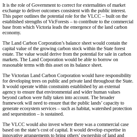
It is the role of Government to correct for externalities of market
exchange to deliver outcomes consistent with the public interest.
This paper outlines the potential role for the VLCC – built on the
established strengths of VicForests – to contribute to the commercial
base from which Victoria leads the emergence of the land carbon
economy.​​​​‌ ‍ ​‍​‍‌‍ ‌ ​‍‌‍‍‌‌‍‌ ‌‍‍‌‌‍ ‍​‍​‍​ ‍‍​‍​‍‌ ​ ‌‍​‌‌‍ ‍‌‍‍‌‌ ‌​‌ ‍‌​‍ ‍‌‍‍‌‌‍ ​‍​‍​‍ ​​‍​‍‌‍‍​‌ ​‍‌‍‌‌‌‍‌‍​‍​‍​ ‍‍​‍​‍‌‍‍​‌ ‌​‌ ‌​‌ ​​​ ‍‍​‍ ​‍ ‌‍ ​‌‍ ‌‍​ ‌‍​‌‌‍ ​‌‍‍​‌‍ ‌ ​ ‌ ‌​​ ‍‍​ ​ ​ ​ ​ ​ ​ ​ ​‍ ‌‍‍‌‌‍ ‍‌ ‌​‌‍‌‌‌‍ ‍‌ ‌​​‍ ‌‍‌‌‌‍‌​‌‍‍‌‌ ‌​​‍ ‌‍ ‌‌‍ ‌‍‌​‌‍‌‌​ ‌‌ ​​‌ ​‍‌‍‌‌‌ ​ ‌‍‌‌‌‍ ‍‌ ‌​‌‍​‌‌ ‌​‌‍‍‌‌‍ ‌‍ ‍​ ‍ ‌‍‍‌‌‍‌​​ ‌​ ​‌​ ‌ ‌‍‌‍​ ‌​‌‍​‍‌‍‌‌‌‍‌​‌‍‌‌​‍ ‌‌‍‌​​ ​ ‌‍​‌​ ‌ ​‍ ‌​ ‌​​ ​ ​ ‌‌‌‍​‍​‍ ‌‌‍​‌‌‍‌‍‌‍​‌​ ‍​​‍ ‌‌‍‌‌‌‍​ ​ ‍‌​ ‌‍​ ​‌‌‍​ ​ ‍​​ ​‌​ ‍‌​ ​‌‌‍​‌​ ‌ ​ ‍ ‌ ‌​‌ ‍‌‌ ​​‌‍‌‌​ ‌‌ ‌ ‌‍ ‌ ​‍‌‍‍ ​ ‍ ‌ ​​‌‍​‌‌ ‌​‌‍‍​​ ‌‌‍​ ‌‍ ‌‍ ‍‌ ‌​‌‍‌‌‌‍ ‍‌ ‌​​‍‌‌​ ‌‌‌​​‍‌‌ ‌‍‍ ‌‍‌‌‌ ‍‌​‍‌‌​ ​ ‌​‌​​‍‌‌​ ​ ‌​‌​​‍‌‌​ ​‍​ ​‍​ ​‍‌‍‌‍​ ​​​ ‌​​ ​​​ ​ ​ ‌​​ ​‌‌‍‌‌​ ​‌​ ​‌​ ‌‍​‍‌‌​ ​‍​ ​‍​‍‌‌​ ‌‌‌​‌​​‍ ‍‌‍​ ‌‍‍​‌‍‍‌‌‍ ​‌‍‌​‌ ​‍‌‍‌‌‌‍ ‍​‍‌‌​ ‌‌‌​​‍‌‌ ‌‍‍ ‌‍‌‌‌ ‍‌​‍‌‌​ ​ ‌​‌​​‍‌‌​ ​ ‌​‌​​‍‌‌​ ​‍​ ​‍​ ‌​‌‍‌‌​ ‌​​ ‌ ​ ‌‍‌‍​‌​ ‌​​ ​‌​ ‍​​ ​‍​ ‍​​ ‌‍​‍‌‌​ ​‍​ ​‍​‍‌‌​ ‌‌‌​‌​​‍ ‍‌ ‌​‌‍‌‌‌ ‍​‌ ‌​​ ‌‍​‍‌‍​‌‌ ​ ‌‍‌‌‌‌‌‌‌ ​‍‌‍ ​​ ‌‌‍‍​‌ ‌​‌ ‌​‌ ​​​‍‌‌​ ​ ‌​​‌​‍‌‌​ ​‍‌​‌‍​‍‌‌​ ​‍‌​‌‍‌‍ ​‌‍ ‌‍​ ‌‍​‌‌‍ ​‌‍‍​‌‍ ‌ ​ ‌ ‌​​‍‌‌​ ​ ‌​​‌​ ​ ​ ​ ​ ​ ​ ​ ​‍‌‍‌‍‍‌‌‍‌​​ ‌​ ​‌​ ‌ ‌‍‌‍​ ‌​‌‍​‍‌‍‌‌‌‍‌​‌‍‌‌​‍ ‌‌‍‌​​ ​ ‌‍​‌​ ‌ ​‍ ‌​ ‌​​ ​ ​ ‌‌‌‍​‍​‍ ‌‌‍​‌‌‍‌‍‌‍​‌​ ‍​​‍ ‌‌‍‌‌‌‍​ ​ ‍‌​ ‌‍​ ​‌‌‍​ ​ ‍​​ ​‌​ ‍‌​ ​‌‌‍​‌​ ‌ ​‍‌‍‌ ‌​‌ ‍‌‌ ​​‌‍‌‌​ ‌‌ ‌ ‌‍ ‌ ​‍‌‍‍ ​‍‌‍‌ ​​‌‍​‌‌ ‌​‌‍‍​​ ‌‌‍​ ‌‍ ‌‍ ‍‌ ‌​‌‍‌‌‌‍ ‍‌ ‌​​‍‌‌​ ‌‌‌​​‍‌‌ ‌‍‍ ‌‍‌‌‌ ‍‌​‍‌‌​ ​ ‌​‌​​‍‌‌​ ​ ‌​‌​​‍‌‌​ ​‍​ ​‍​ ​‍‌‍‌‍​ ​​​ ‌​​ ​​​ ​ ​ ‌​​ ​‌‌‍‌‌​ ​‌​ ​‌​ ‌‍​‍‌‌​ ​‍​ ​‍​‍‌‌​ ‌‌‌​‌​​‍ ‍‌‍​ ‌‍‍​‌‍‍‌‌‍ ​‌‍‌​‌ ​‍‌‍‌‌‌‍ ‍​‍‌‌​ ‌‌‌​​‍‌‌ ‌‍‍ ‌‍‌‌‌ ‍‌​‍‌‌​ ​ ‌​‌​​‍‌‌​ ​ ‌​‌​​‍‌‌​ ​‍​ ​‍​ ‌​‌‍‌‌​ ‌​​ ‌ ​ ‌‍‌‍​‌​ ‌​​ ​‌​ ‍​​ ​‍​ ‍​​ ‌‍​‍‌‌​ ​‍​ ​‍​‍‌‌​ ‌‌‌​‌​​‍ ‍‌ ‌​‌‍‌‌‌ ‍​‌ ‌​​‍‌‍‌ ​​‌‍‌‌‌ ​‍‌ ​ ‌ ​​‌‍‌‌‌‍​ ‌ ‌​‌‍‍‌‌ ‌‍‌‍‌‌​ ‌‌ ​​‌ ‌‌‌‍​‍‌‍ ​‌‍‍‌‌ ​ ‌‍‍​‌‍‌‌‌‍‌​​‍​‍‌ ‌
The Land Carbon Corporation’s balance sheet would contain the
capital value of the growing carbon stock within the State forest
estate. The value would derive from the potential for sale in carbon
markets. The Land Corporation would be able to borrow on
reasonable terms with this asset on its balance sheet.​​​​‌ ‍ ​‍​‍‌‍ ‌ ​‍‌‍‍‌‌‍‌ ‌‍‍‌‌‍ ‍​‍​‍​ ‍‍​‍​‍‌ ​ ‌‍​‌‌‍ ‍‌‍‍‌‌ ‌​‌ ‍‌​‍ ‍‌‍‍‌‌‍ ​‍​‍​‍ ​​‍​‍‌‍‍​‌ ​‍‌‍‌‌‌‍‌‍​‍​‍​ ‍‍​‍​‍‌‍‍​‌ ‌​‌ ‌​‌ ​​​ ‍‍​‍ ​‍ ‌‍ ​‌‍ ‌‍​ ‌‍​‌‌‍ ​‌‍‍​‌‍ ‌ ​ ‌ ‌​​ ‍‍​ ​ ​ ​ ​ ​ ​ ​ ​‍ ‌‍‍‌‌‍ ‍‌ ‌​‌‍‌‌‌‍ ‍‌ ‌​​‍ ‌‍‌‌‌‍‌​‌‍‍‌‌ ‌​​‍ ‌‍ ‌‌‍ ‌‍‌​‌‍‌‌​ ‌‌ ​​‌ ​‍‌‍‌‌‌ ​ ‌‍‌‌‌‍ ‍‌ ‌​‌‍​‌‌ ‌​‌‍‍‌‌‍ ‌‍ ‍​ ‍ ‌‍‍‌‌‍‌​​ ‌​ ​‌​ ‌ ‌‍‌‍​ ‌​‌‍​‍‌‍‌‌‌‍‌​‌‍‌‌​‍ ‌‌‍‌​​ ​ ‌‍​‌​ ‌ ​‍ ‌​ ‌​​ ​ ​ ‌‌‌‍​‍​‍ ‌‌‍​‌‌‍‌‍‌‍​‌​ ‍​​‍ ‌‌‍‌‌‌‍​ ​ ‍‌​ ‌‍​ ​‌‌‍​ ​ ‍​​ ​‌​ ‍‌​ ​‌‌‍​‌​ ‌ ​ ‍ ‌ ‌​‌ ‍‌‌ ​​‌‍‌‌​ ‌‌ ‌ ‌‍ ‌ ​‍‌‍‍ ​ ‍ ‌ ​​‌‍​‌‌ ‌​‌‍‍​​ ‌‌‍​ ‌‍ ‌‍ ‍‌ ‌​‌‍‌‌‌‍ ‍‌ ‌​​‍‌‌​ ‌‌‌​​‍‌‌ ‌‍‍ ‌‍‌‌‌ ‍‌​‍‌‌​ ​ ‌​‌​​‍‌‌​ ​ ‌​‌​​‍‌‌​ ​‍​ ​‍​ ‌‌​ ​​​ ‌​​ ‌ ​ ‌‌​ ‌​‌‍‌‌​ ‌‍​ ​‌​ ‌‌​ ​‍‌‍​ ​‍‌‌​ ​‍​ ​‍​‍‌‌​ ‌‌‌​‌​​‍ ‍‌‍​ ‌‍‍​‌‍‍‌‌‍ ​‌‍‌​‌ ​‍‌‍‌‌‌‍ ‍​‍‌‌​ ‌‌‌​​‍‌‌ ‌‍‍ ‌‍‌‌‌ ‍‌​‍‌‌​ ​ ‌​‌​​‍‌‌​ ​ ‌​‌​​‍‌‌​ ​‍​ ​‍‌‍​ ‌‍​‍‌‍‌‌​ ‍‌‌‍​‍‌‍​‍​ ​‍‌‍​‍‌‍​‍‌‍​‌​ ​‌​ ‌‍​‍‌‌​ ​‍​ ​‍​‍‌‌​ ‌‌‌​‌​​‍ ‍‌ ‌​‌‍‌‌‌ ‍​‌ ‌​​ ‌‍​‍‌‍​‌‌ ​ ‌‍‌‌‌‌‌‌‌ ​‍‌‍ ​​ ‌‌‍‍​‌ ‌​‌ ‌​‌ ​​​‍‌‌​ ​ ‌​​‌​‍‌‌​ ​‍‌​‌‍​‍‌‌​ ​‍‌​‌‍‌‍ ​‌‍ ‌‍​ ‌‍​‌‌‍ ​‌‍‍​‌‍ ‌ ​ ‌ ‌​​‍‌‌​ ​ ‌​​‌​ ​ ​ ​ ​ ​ ​ ​ ​‍‌‍‌‍‍‌‌‍‌​​ ‌​ ​‌​ ‌ ‌‍‌‍​ ‌​‌‍​‍‌‍‌‌‌‍‌​‌‍‌‌​‍ ‌‌‍‌​​ ​ ‌‍​‌​ ‌ ​‍ ‌​ ‌​​ ​ ​ ‌‌‌‍​‍​‍ ‌‌‍​‌‌‍‌‍‌‍​‌​ ‍​​‍ ‌‌‍‌‌‌‍​ ​ ‍‌​ ‌‍​ ​‌‌‍​ ​ ‍​​ ​‌​ ‍‌​ ​‌‌‍​‌​ ‌ ​‍‌‍‌ ‌​‌ ‍‌‌ ​​‌‍‌‌​ ‌‌ ‌ ‌‍ ‌ ​‍‌‍‍ ​‍‌‍‌ ​​‌‍​‌‌ ‌​‌‍‍​​ ‌‌‍​ ‌‍ ‌‍ ‍‌ ‌​‌‍‌‌‌‍ ‍‌ ‌​​‍‌‌​ ‌‌‌​​‍‌‌ ‌‍‍ ‌‍‌‌‌ ‍‌​‍‌‌​ ​ ‌​‌​​‍‌‌​ ​ ‌​‌​​‍‌‌​ ​‍​ ​‍​ ‌‌​ ​​​ ‌​​ ‌ ​ ‌‌​ ‌​‌‍‌‌​ ‌‍​ ​‌​ ‌‌​ ​‍‌‍​ ​‍‌‌​ ​‍​ ​‍​‍‌‌​ ‌‌‌​‌​​‍ ‍‌‍​ ‌‍‍​‌‍‍‌‌‍ ​‌‍‌​‌ ​‍‌‍‌‌‌‍ ‍​‍‌‌​ ‌‌‌​​‍‌‌ ‌‍‍ ‌‍‌‌‌ ‍‌​‍‌‌​ ​ ‌​‌​​‍‌‌​ ​ ‌​‌​​‍‌‌​ ​‍​ ​‍‌‍​ ‌‍​‍‌‍‌‌​ ‍‌‌‍​‍‌‍​‍​ ​‍‌‍​‍‌‍​‍‌‍​‌​ ​‌​ ‌‍​‍‌‌​ ​‍​ ​‍​‍‌‌​ ‌‌‌​‌​​‍ ‍‌ ‌​‌‍‌‌‌ ‍​‌ ‌​​‍‌‍‌ ​​‌‍‌‌‌ ​‍‌ ​ ‌ ​​‌‍‌‌‌‍​ ‌ ‌​‌‍‍‌‌ ‌‍‌‍‌‌​ ‌‌ ​​‌ ‌‌‌‍​‍‌‍ ​‌‍‍‌‌ ​ ‌‍‍​‌‍‌‌‌‍‌​​‍​‍‌ ‌
The Victorian Land Carbon Corporation would have responsibility
for developing trees on public and private land throughout the State.
It would operate within constraints established by an external
agency to ensure that environmental and wider human values
beyond carbon were fully taken into account. The broader
framework will need to ensure that the public lands’ capacity to
generate ecosystem services – such as habitat, watershed protection
and sequestration – is sustained.​​​​‌ ‍ ​‍​‍‌‍ ‌ ​‍‌‍‍‌‌‍‌ ‌‍‍‌‌‍ ‍​‍​‍​ ‍‍​‍​‍‌ ​ ‌‍​‌‌‍ ‍‌‍‍‌‌ ‌​‌ ‍‌​‍ ‍‌‍‍‌‌‍ ​‍​‍​‍ ​​‍​‍‌‍‍​‌ ​‍‌‍‌‌‌‍‌‍​‍​‍​ ‍‍​‍​‍‌‍‍​‌ ‌​‌ ‌​‌ ​​​ ‍‍​‍ ​‍ ‌‍ ​‌‍ ‌‍​ ‌‍​‌‌‍ ​‌‍‍​‌‍ ‌ ​ ‌ ‌​​ ‍‍​ ​ ​ ​ ​ ​ ​ ​ ​‍ ‌‍‍‌‌‍ ‍‌ ‌​‌‍‌‌‌‍ ‍‌ ‌​​‍ ‌‍‌‌‌‍‌​‌‍‍‌‌ ‌​​‍ ‌‍ ‌‌‍ ‌‍‌​‌‍‌‌​ ‌‌ ​​‌ ​‍‌‍‌‌‌ ​ ‌‍‌‌‌‍ ‍‌ ‌​‌‍​‌‌ ‌​‌‍‍‌‌‍ ‌‍ ‍​ ‍ ‌‍‍‌‌‍‌​​ ‌​ ​‌​ ‌ ‌‍‌‍​ ‌​‌‍​‍‌‍‌‌‌‍‌​‌‍‌‌​‍ ‌‌‍‌​​ ​ ‌‍​‌​ ‌ ​‍ ‌​ ‌​​ ​ ​ ‌‌‌‍​‍​‍ ‌‌‍​‌‌‍‌‍‌‍​‌​ ‍​​‍ ‌‌‍‌‌‌‍​ ​ ‍‌​ ‌‍​ ​‌‌‍​ ​ ‍​​ ​‌​ ‍‌​ ​‌‌‍​‌​ ‌ ​ ‍ ‌ ‌​‌ ‍‌‌ ​​‌‍‌‌​ ‌‌ ‌ ‌‍ ‌ ​‍‌‍‍ ​ ‍ ‌ ​​‌‍​‌‌ ‌​‌‍‍​​ ‌‌‍​ ‌‍ ‌‍ ‍‌ ‌​‌‍‌‌‌‍ ‍‌ ‌​​‍‌‌​ ‌‌‌​​‍‌‌ ‌‍‍ ‌‍‌‌‌ ‍‌​‍‌‌​ ​ ‌​‌​​‍‌‌​ ​ ‌​‌​​‍‌‌​ ​‍​ ​‍‌‍‌‌​ ‌‍​ ‍​‌‍‌​​ ​ ​ ​ ​ ‌ ​ ‌ ​ ‌​​ ‌‍‌‍‌‌‌‍‌‍​‍‌‌​ ​‍​ ​‍​‍‌‌​ ‌‌‌​‌​​‍ ‍‌‍​ ‌‍‍​‌‍‍‌‌‍ ​‌‍‌​‌ ​‍‌‍‌‌‌‍ ‍​‍‌‌​ ‌‌‌​​‍‌‌ ‌‍‍ ‌‍‌‌‌ ‍‌​‍‌‌​ ​ ‌​‌​​‍‌‌​ ​ ‌​‌​​‍‌‌​ ​‍​ ​‍​ ​‌​ ‌​​ ‍​‌‍‌​​ ​‍‌‍‌​​ ​‍‌‍‌​​ ‌ ‌‍‌‍​ ‍​​ ‌‍​‍‌‌​ ​‍​ ​‍​‍‌‌​ ‌‌‌​‌​​‍ ‍‌ ‌​‌‍‌‌‌ ‍​‌ ‌​​ ‌‍​‍‌‍​‌‌ ​ ‌‍‌‌‌‌‌‌‌ ​‍‌‍ ​​ ‌‌‍‍​‌ ‌​‌ ‌​‌ ​​​‍‌‌​ ​ ‌​​‌​‍‌‌​ ​‍‌​‌‍​‍‌‌​ ​‍‌​‌‍‌‍ ​‌‍ ‌‍​ ‌‍​‌‌‍ ​‌‍‍​‌‍ ‌ ​ ‌ ‌​​‍‌‌​ ​ ‌​​‌​ ​ ​ ​ ​ ​ ​ ​ ​‍‌‍‌‍‍‌‌‍‌​​ ‌​ ​‌​ ‌ ‌‍‌‍​ ‌​‌‍​‍‌‍‌‌‌‍‌​‌‍‌‌​‍ ‌‌‍‌​​ ​ ‌‍​‌​ ‌ ​‍ ‌​ ‌​​ ​ ​ ‌‌‌‍​‍​‍ ‌‌‍​‌‌‍‌‍‌‍​‌​ ‍​​‍ ‌‌‍‌‌‌‍​ ​ ‍‌​ ‌‍​ ​‌‌‍​ ​ ‍​​ ​‌​ ‍‌​ ​‌‌‍​‌​ ‌ ​‍‌‍‌ ‌​‌ ‍‌‌ ​​‌‍‌‌​ ‌‌ ‌ ‌‍ ‌ ​‍‌‍‍ ​‍‌‍‌ ​​‌‍​‌‌ ‌​‌‍‍​​ ‌‌‍​ ‌‍ ‌‍ ‍‌ ‌​‌‍‌‌‌‍ ‍‌ ‌​​‍‌‌​ ‌‌‌​​‍‌‌ ‌‍‍ ‌‍‌‌‌ ‍‌​‍‌‌​ ​ ‌​‌​​‍‌‌​ ​ ‌​‌​​‍‌‌​ ​‍​ ​‍‌‍‌‌​ ‌‍​ ‍​‌‍‌​​ ​ ​ ​ ​ ‌ ​ ‌ ​ ‌​​ ‌‍‌‍‌‌‌‍‌‍​‍‌‌​ ​‍​ ​‍​‍‌‌​ ‌‌‌​‌​​‍ ‍‌‍​ ‌‍‍​‌‍‍‌‌‍ ​‌‍‌​‌ ​‍‌‍‌‌‌‍ ‍​‍‌‌​ ‌‌‌​​‍‌‌ ‌‍‍ ‌‍‌‌‌ ‍‌​‍‌‌​ ​ ‌​‌​​‍‌‌​ ​ ‌​‌​​‍‌‌​ ​‍​ ​‍​ ​‌​ ‌​​ ‍​‌‍‌​​ ​‍‌‍‌​​ ​‍‌‍‌​​ ‌ ‌‍‌‍​ ‍​​ ‌‍​‍‌‌​ ​‍​ ​‍​‍‌‌​ ‌‌‌​‌​​‍ ‍‌ ‌​‌‍‌‌‌ ‍​‌ ‌​​‍‌‍‌ ​​‌‍‌‌‌ ​‍‌ ​ ‌ ​​‌‍‌‌‌‍​ ‌ ‌​‌‍‍‌‌ ‌‍‌‍‌‌​ ‌‌ ​​‌ ‌‌‌‍​‍‌‍ ​‌‍‍‌‌ ​ ‌‍‍​‌‍‌‌‌‍‌​​‍​‍‌ ‌
The VLCC would also invest where there was a commercial case
based on the state’s cost of capital. It would develop expertise in
innovative arrangements to bring others’ ownership of land and