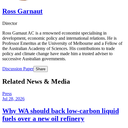
Ross Garnaut​​​​‌ ‍ ​‍​‍‌‍ ‌ ​‍‌‍‍‌‌‍‌ ‌‍‍‌‌‍ ‍​‍​‍​ ‍‍​‍​‍‌ ​ ‌‍​‌‌‍ ‍‌‍‍‌‌ ‌​‌ ‍‌​‍ ‍‌‍‍‌‌‍ ​‍​‍​‍ ​​‍​‍‌‍‍​‌ ​‍‌‍‌‌‌‍‌‍​‍​‍​ ‍‍​‍​‍‌‍‍​‌ ‌​‌ ‌​‌ ​​​ ‍‍​‍ ​‍ ‌‍ ​‌‍ ‌‍​ ‌‍​‌‌‍ ​‌‍‍​‌‍ ‌ ​ ‌ ‌​​ ‍‍​ ​ ​ ​ ​ ​ ​ ​ ​‍ ‌‍‍‌‌‍ ‍‌ ‌​‌‍‌‌‌‍ ‍‌ ‌​​‍ ‌‍‌‌‌‍‌​‌‍‍‌‌ ‌​​‍ ‌‍ ‌‌‍ ‌‍‌​‌‍‌‌​ ‌‌ ​​‌ ​‍‌‍‌‌‌ ​ ‌‍‌‌‌‍ ‍‌ ‌​‌‍​‌‌ ‌​‌‍‍‌‌‍ ‌‍ ‍​ ‍ ‌‍‍‌‌‍‌​​ ‌‌‍​‌​ ​ ‌‍‌‌‌‍​‌‌‍‌‍‌‍​‍​ ‌‌​ ​ ​‍ ‌‌‍​‌​ ‌‌​ ‌​​ ​‍​‍ ‌​ ‌​​ ​‌‌‍​‌​ ‌​​‍ ‌​ ‍​‌‍‌‍‌‍‌​‌‍‌‍​‍ ‌​ ​‍​ ​ ​ ‍​‌‍​ ‌‍​ ​ ‌‍​ ‍‌‌‍​‌​ ​ ‌‍‌​​ ​‍‌‍‌‌​ ‍ ‌ ‌​‌ ‍‌‌ ​​‌‍‌‌​ ‌‌‍​‌‌ ‌‌‌ ‌​‌‍‍​‌‍ ‌ ​‍​ ‍ ‌ ​​‌‍​‌‌ ‌​‌‍‍​​ ‌‌‍ ‍‌‍​‌‌‍ ‌‌‍‌‌​ ‌‍​‍‌‍​‌‌ ​ ‌‍‌‌‌‌‌‌‌ ​‍‌‍ ​​ ‌‌‍‍​‌ ‌​‌ ‌​‌ ​​​‍‌‌​ ​ ‌​​‌​‍‌‌​ ​‍‌​‌‍​‍‌‌​ ​‍‌​‌‍‌‍ ​‌‍ ‌‍​ ‌‍​‌‌‍ ​‌‍‍​‌‍ ‌ ​ ‌ ‌​​‍‌‌​ ​ ‌​​‌​ ​ ​ ​ ​ ​ ​ ​ ​‍‌‍‌‍‍‌‌‍‌​​ ‌‌‍​‌​ ​ ‌‍‌‌‌‍​‌‌‍‌‍‌‍​‍​ ‌‌​ ​ ​‍ ‌‌‍​‌​ ‌‌​ ‌​​ ​‍​‍ ‌​ ‌​​ ​‌‌‍​‌​ ‌​​‍ ‌​ ‍​‌‍‌‍‌‍‌​‌‍‌‍​‍ ‌​ ​‍​ ​ ​ ‍​‌‍​ ‌‍​ ​ ‌‍​ ‍‌‌‍​‌​ ​ ‌‍‌​​ ​‍‌‍‌‌​‍‌‍‌ ‌​‌ ‍‌‌ ​​‌‍‌‌​ ‌‌‍​‌‌ ‌‌‌ ‌​‌‍‍​‌‍ ‌ ​‍​‍‌‍‌ ​​‌‍​‌‌ ‌​‌‍‍​​ ‌‌‍ ‍‌‍​‌‌‍ ‌‌‍‌‌​‍‌‍‌ ​​‌‍‌‌‌ ​‍‌ ​ ‌ ​​‌‍‌‌‌‍​ ‌ ‌​‌‍‍‌‌ ‌‍‌‍‌‌​ ‌‌ ​​‌ ‌‌‌‍​‍‌‍ ​‌‍‍‌‌ ​ ‌‍‍​‌‍‌‌‌‍‌​​‍​‍‌ ‌
Director​​​​‌ ‍ ​‍​‍‌‍ ‌ ​‍‌‍‍‌‌‍‌ ‌‍‍‌‌‍ ‍​‍​‍​ ‍‍​‍​‍‌ ​ ‌‍​‌‌‍ ‍‌‍‍‌‌ ‌​‌ ‍‌​‍ ‍‌‍‍‌‌‍ ​‍​‍​‍ ​​‍​‍‌‍‍​‌ ​‍‌‍‌‌‌‍‌‍​‍​‍​ ‍‍​‍​‍‌‍‍​‌ ‌​‌ ‌​‌ ​​​ ‍‍​‍ ​‍ ‌‍ ​‌‍ ‌‍​ ‌‍​‌‌‍ ​‌‍‍​‌‍ ‌ ​ ‌ ‌​​ ‍‍​ ​ ​ ​ ​ ​ ​ ​ ​‍ ‌‍‍‌‌‍ ‍‌ ‌​‌‍‌‌‌‍ ‍‌ ‌​​‍ ‌‍‌‌‌‍‌​‌‍‍‌‌ ‌​​‍ ‌‍ ‌‌‍ ‌‍‌​‌‍‌‌​ ‌‌ ​​‌ ​‍‌‍‌‌‌ ​ ‌‍‌‌‌‍ ‍‌ ‌​‌‍​‌‌ ‌​‌‍‍‌‌‍ ‌‍ ‍​ ‍ ‌‍‍‌‌‍‌​​ ‌‌‍​‌​ ​ ‌‍‌‌‌‍​‌‌‍‌‍‌‍​‍​ ‌‌​ ​ ​‍ ‌‌‍​‌​ ‌‌​ ‌​​ ​‍​‍ ‌​ ‌​​ ​‌‌‍​‌​ ‌​​‍ ‌​ ‍​‌‍‌‍‌‍‌​‌‍‌‍​‍ ‌​ ​‍​ ​ ​ ‍​‌‍​ ‌‍​ ​ ‌‍​ ‍‌‌‍​‌​ ​ ‌‍‌​​ ​‍‌‍‌‌​ ‍ ‌ ‌​‌ ‍‌‌ ​​‌‍‌‌​ ‌‌‍​‌‌ ‌‌‌ ‌​‌‍‍​‌‍ ‌ ​‍​ ‍ ‌ ​​‌‍​‌‌ ‌​‌‍‍​​ ‌‌ ‌​‌‍‍‌‌ ‌​‌‍ ​‌‍‌‌​ ‌‍​‍‌‍​‌‌ ​ ‌‍‌‌‌‌‌‌‌ ​‍‌‍ ​​ ‌‌‍‍​‌ ‌​‌ ‌​‌ ​​​‍‌‌​ ​ ‌​​‌​‍‌‌​ ​‍‌​‌‍​‍‌‌​ ​‍‌​‌‍‌‍ ​‌‍ ‌‍​ ‌‍​‌‌‍ ​‌‍‍​‌‍ ‌ ​ ‌ ‌​​‍‌‌​ ​ ‌​​‌​ ​ ​ ​ ​ ​ ​ ​ ​‍‌‍‌‍‍‌‌‍‌​​ ‌‌‍​‌​ ​ ‌‍‌‌‌‍​‌‌‍‌‍‌‍​‍​ ‌‌​ ​ ​‍ ‌‌‍​‌​ ‌‌​ ‌​​ ​‍​‍ ‌​ ‌​​ ​‌‌‍​‌​ ‌​​‍ ‌​ ‍​‌‍‌‍‌‍‌​‌‍‌‍​‍ ‌​ ​‍​ ​ ​ ‍​‌‍​ ‌‍​ ​ ‌‍​ ‍‌‌‍​‌​ ​ ‌‍‌​​ ​‍‌‍‌‌​‍‌‍‌ ‌​‌ ‍‌‌ ​​‌‍‌‌​ ‌‌‍​‌‌ ‌‌‌ ‌​‌‍‍​‌‍ ‌ ​‍​‍‌‍‌ ​​‌‍​‌‌ ‌​‌‍‍​​ ‌‌ ‌​‌‍‍‌‌ ‌​‌‍ ​‌‍‌‌​‍‌‍‌ ​​‌‍‌‌‌ ​‍‌ ​ ‌ ​​‌‍‌‌‌‍​ ‌ ‌​‌‍‍‌‌ ‌‍‌‍‌‌​ ‌‌ ​​‌ ‌‌‌‍​‍‌‍ ​‌‍‍‌‌ ​ ‌‍‍​‌‍‌‌‌‍‌​​‍​‍‌ ‌
Ross Garnaut AC is a renowned economist specialising in
development, economic policy and international relations. He is
Professor Emeritus at the University of Melbourne and a Fellow of
the Australian Academy of Sciences. His contributions to trade
policy and climate change have made him a trusted adviser to
successive Australian governments.​​​​‌ ‍ ​‍​‍‌‍ ‌ ​‍‌‍‍‌‌‍‌ ‌‍‍‌‌‍ ‍​‍​‍​ ‍‍​‍​‍‌ ​ ‌‍​‌‌‍ ‍‌‍‍‌‌ ‌​‌ ‍‌​‍ ‍‌‍‍‌‌‍ ​‍​‍​‍ ​​‍​‍‌‍‍​‌ ​‍‌‍‌‌‌‍‌‍​‍​‍​ ‍‍​‍​‍‌‍‍​‌ ‌​‌ ‌​‌ ​​​ ‍‍​‍ ​‍ ‌‍ ​‌‍ ‌‍​ ‌‍​‌‌‍ ​‌‍‍​‌‍ ‌ ​ ‌ ‌​​ ‍‍​ ​ ​ ​ ​ ​ ​ ​ ​‍ ‌‍‍‌‌‍ ‍‌ ‌​‌‍‌‌‌‍ ‍‌ ‌​​‍ ‌‍‌‌‌‍‌​‌‍‍‌‌ ‌​​‍ ‌‍ ‌‌‍ ‌‍‌​‌‍‌‌​ ‌‌ ​​‌ ​‍‌‍‌‌‌ ​ ‌‍‌‌‌‍ ‍‌ ‌​‌‍​‌‌ ‌​‌‍‍‌‌‍ ‌‍ ‍​ ‍ ‌‍‍‌‌‍‌​​ ‌‌‍​‌​ ​ ‌‍‌‌‌‍​‌‌‍‌‍‌‍​‍​ ‌‌​ ​ ​‍ ‌‌‍​‌​ ‌‌​ ‌​​ ​‍​‍ ‌​ ‌​​ ​‌‌‍​‌​ ‌​​‍ ‌​ ‍​‌‍‌‍‌‍‌​‌‍‌‍​‍ ‌​ ​‍​ ​ ​ ‍​‌‍​ ‌‍​ ​ ‌‍​ ‍‌‌‍​‌​ ​ ‌‍‌​​ ​‍‌‍‌‌​ ‍ ‌ ‌​‌ ‍‌‌ ​​‌‍‌‌​ ‌‌‍​‌‌ ‌‌‌ ‌​‌‍‍​‌‍ ‌ ​‍​ ‍ ‌ ​​‌‍​‌‌ ‌​‌‍‍​​ ‌‌‍‌​‌‍‌‌‌ ​ ‌‍​ ‌ ​‍‌‍‍‌‌ ​​‌ ‌​‌‍‍‌‌‍ ‌‍ ‍​ ‌‍​‍‌‍​‌‌ ​ ‌‍‌‌‌‌‌‌‌ ​‍‌‍ ​​ ‌‌‍‍​‌ ‌​‌ ‌​‌ ​​​‍‌‌​ ​ ‌​​‌​‍‌‌​ ​‍‌​‌‍​‍‌‌​ ​‍‌​‌‍‌‍ ​‌‍ ‌‍​ ‌‍​‌‌‍ ​‌‍‍​‌‍ ‌ ​ ‌ ‌​​‍‌‌​ ​ ‌​​‌​ ​ ​ ​ ​ ​ ​ ​ ​‍‌‍‌‍‍‌‌‍‌​​ ‌‌‍​‌​ ​ ‌‍‌‌‌‍​‌‌‍‌‍‌‍​‍​ ‌‌​ ​ ​‍ ‌‌‍​‌​ ‌‌​ ‌​​ ​‍​‍ ‌​ ‌​​ ​‌‌‍​‌​ ‌​​‍ ‌​ ‍​‌‍‌‍‌‍‌​‌‍‌‍​‍ ‌​ ​‍​ ​ ​ ‍​‌‍​ ‌‍​ ​ ‌‍​ ‍‌‌‍​‌​ ​ ‌‍‌​​ ​‍‌‍‌‌​‍‌‍‌ ‌​‌ ‍‌‌ ​​‌‍‌‌​ ‌‌‍​‌‌ ‌‌‌ ‌​‌‍‍​‌‍ ‌ ​‍​‍‌‍‌ ​​‌‍​‌‌ ‌​‌‍‍​​ ‌‌‍‌​‌‍‌‌‌ ​ ‌‍​ ‌ ​‍‌‍‍‌‌ ​​‌ ‌​‌‍‍‌‌‍ ‌‍ ‍​‍‌‍‌ ​​‌‍‌‌‌ ​‍‌ ​ ‌ ​​‌‍‌‌‌‍​ ‌ ‌​‌‍‍‌‌ ‌‍‌‍‌‌​ ‌‌ ​​‌ ‌‌‌‍​‍‌‍ ​‌‍‍‌‌ ​ ‌‍‍​‌‍‌‌‌‍‌​​‍​‍‌ ‌
Discussion Paper​​​​‌ ‍ ​‍​‍‌‍ ‌ ​‍‌‍‍‌‌‍‌ ‌‍‍‌‌‍ ‍​‍​‍​ ‍‍​‍​‍‌ ​ ‌‍​‌‌‍ ‍‌‍‍‌‌ ‌​‌ ‍‌​‍ ‍‌‍‍‌‌‍ ​‍​‍​‍ ​​‍​‍‌‍‍​‌ ​‍‌‍‌‌‌‍‌‍​‍​‍​ ‍‍​‍​‍‌‍‍​‌ ‌​‌ ‌​‌ ​​​ ‍‍​‍ ​‍ ‌‍ ​‌‍ ‌‍​ ‌‍​‌‌‍ ​‌‍‍​‌‍ ‌ ​ ‌ ‌​​ ‍‍​ ​ ​ ​ ​ ​ ​ ​ ​‍ ‌‍‍‌‌‍ ‍‌ ‌​‌‍‌‌‌‍ ‍‌ ‌​​‍ ‌‍‌‌‌‍‌​‌‍‍‌‌ ‌​​‍ ‌‍ ‌‌‍ ‌‍‌​‌‍‌‌​ ‌‌ ​​‌ ​‍‌‍‌‌‌ ​ ‌‍‌‌‌‍ ‍‌ ‌​‌‍​‌‌ ‌​‌‍‍‌‌‍ ‌‍ ‍​ ‍ ‌‍‍‌‌‍‌​​ ‌​ ​‌​ ‌ ‌‍‌‍​ ‌​‌‍​‍‌‍‌‌‌‍‌​‌‍‌‌​‍ ‌‌‍‌​​ ​ ‌‍​‌​ ‌ ​‍ ‌​ ‌​​ ​ ​ ‌‌‌‍​‍​‍ ‌‌‍​‌‌‍‌‍‌‍​‌​ ‍​​‍ ‌‌‍‌‌‌‍​ ​ ‍‌​ ‌‍​ ​‌‌‍​ ​ ‍​​ ​‌​ ‍‌​ ​‌‌‍​‌​ ‌ ​ ‍ ‌ ‌​‌ ‍‌‌ ​​‌‍‌‌​ ‌‌ ‌ ‌‍ ‌ ​‍‌‍‍ ​ ‍ ‌ ​​‌‍​‌‌ ‌​‌‍‍​​ ‌‌‍‌​‌‍ ‌ ‌ ‌‍ ‍‌‍ ​‌‍ ‌‍​‌‌‍‌​‌ ​ ‌​​‌‌‍ ‍‌‍‌​‌​ ​‌‍‍‌‌‍ ‍‌‍‍ ‌ ​ ​‍‌‌​ ‌‌‌​​‍‌‌ ‌‍‍ ‌‍‌‌‌ ‍‌​‍‌‌​ ​ ‌​‌​​‍‌‌​ ​ ‌​‌​​‍‌‌​ ​‍​ ​‍‌‍​ ‌‍‌​​ ​‌​ ‍​​ ‌​​ ‌‍​ ‍‌‌‍​ ​ ‌ ​ ‌‌​ ​​‌‍‌‍​‍‌‌​ ​‍​ ​‍​‍‌‌​ ‌‌‌​‌​​‍ ‍‌ ‌​‌‍‍‌‌ ‌​‌‍ ​‌‍‌‌​ ‌‍​‍‌‍​‌‌ ​ ‌‍‌‌‌‌‌‌‌ ​‍‌‍ ​​ ‌‌‍‍​‌ ‌​‌ ‌​‌ ​​​‍‌‌​ ​ ‌​​‌​‍‌‌​ ​‍‌​‌‍​‍‌‌​ ​‍‌​‌‍‌‍ ​‌‍ ‌‍​ ‌‍​‌‌‍ ​‌‍‍​‌‍ ‌ ​ ‌ ‌​​‍‌‌​ ​ ‌​​‌​ ​ ​ ​ ​ ​ ​ ​ ​‍‌‍‌‍‍‌‌‍‌​​ ‌​ ​‌​ ‌ ‌‍‌‍​ ‌​‌‍​‍‌‍‌‌‌‍‌​‌‍‌‌​‍ ‌‌‍‌​​ ​ ‌‍​‌​ ‌ ​‍ ‌​ ‌​​ ​ ​ ‌‌‌‍​‍​‍ ‌‌‍​‌‌‍‌‍‌‍​‌​ ‍​​‍ ‌‌‍‌‌‌‍​ ​ ‍‌​ ‌‍​ ​‌‌‍​ ​ ‍​​ ​‌​ ‍‌​ ​‌‌‍​‌​ ‌ ​‍‌‍‌ ‌​‌ ‍‌‌ ​​‌‍‌‌​ ‌‌ ‌ ‌‍ ‌ ​‍‌‍‍ ​‍‌‍‌ ​​‌‍​‌‌ ‌​‌‍‍​​ ‌‌‍‌​‌‍ ‌ ‌ ‌‍ ‍‌‍ ​‌‍ ‌‍​‌‌‍‌​‌ ​ ‌​​‌‌‍ ‍‌‍‌​‌​ ​‌‍‍‌‌‍ ‍‌‍‍ ‌ ​ ​‍‌‌​ ‌‌‌​​‍‌‌ ‌‍‍ ‌‍‌‌‌ ‍‌​‍‌‌​ ​ ‌​‌​​‍‌‌​ ​ ‌​‌​​‍‌‌​ ​‍​ ​‍‌‍​ ‌‍‌​​ ​‌​ ‍​​ ‌​​ ‌‍​ ‍‌‌‍​ ​ ‌ ​ ‌‌​ ​​‌‍‌‍​‍‌‌​ ​‍​ ​‍​‍‌‌​ ‌‌‌​‌​​‍ ‍‌ ‌​‌‍‍‌‌ ‌​‌‍ ​‌‍‌‌​‍‌‍‌ ​​‌‍‌‌‌ ​‍‌ ​ ‌ ​​‌‍‌‌‌‍​ ‌ ‌​‌‍‍‌‌ ‌‍‌‍‌‌​ ‌‌ ​​‌ ‌‌‌‍​‍‌‍ ​‌‍‍‌‌ ​ ‌‍‍​‌‍‌‌‌‍‌​​‍​‍‌ ‌
Share
Related News & Media
Press
Jul 28, 2026
Why WA should back low-carbon liquid
fuels over a new oil refinery​​​​‌ ‍ ​‍​‍‌‍ ‌ ​‍‌‍‍‌‌‍‌ ‌‍‍‌‌‍ ‍​‍​‍​ ‍‍​‍​‍‌ ​ ‌‍​‌‌‍ ‍‌‍‍‌‌ ‌​‌ ‍‌​‍ ‍‌‍‍‌‌‍ ​‍​‍​‍ ​​‍​‍‌‍‍​‌ ​‍‌‍‌‌‌‍‌‍​‍​‍​ ‍‍​‍​‍‌‍‍​‌ ‌​‌ ‌​‌ ​​​ ‍‍​‍ ​‍ ‌‍ ​‌‍ ‌‍​ ‌‍​‌‌‍ ​‌‍‍​‌‍ ‌ ​ ‌ ‌​​ ‍‍​ ​ ​ ​ ​ ​ ​ ​ ​‍ ‌‍‍‌‌‍ ‍‌ ‌​‌‍‌‌‌‍ ‍‌ ‌​​‍ ‌‍‌‌‌‍‌​‌‍‍‌‌ ‌​​‍ ‌‍ ‌‌‍ ‌‍‌​‌‍‌‌​ ‌‌ ​​‌ ​‍‌‍‌‌‌ ​ ‌‍‌‌‌‍ ‍‌ ‌​‌‍​‌‌ ‌​‌‍‍‌‌‍ ‌‍ ‍​ ‍ ‌‍‍‌‌‍‌​​ ‌​ ‌‌​ ​ ‌‍​ ​ ​‍​ ‌​​ ​​‌‍‌‌‌‍​ ​‍ ‌​ ​ ‌‍‌‌​ ​‌​ ‌‌​‍ ‌​ ‌​‌‍​ ​ ‍‌​ ​ ​‍ ‌‌‍​‌​ ‌​‌‍‌‌‌‍‌‍​‍ ‌‌‍‌‍​ ​‍​ ‌‍​ ‍​​ ‍‌​ ​‍‌‍‌​​ ‌‍​ ‍​‌‍​‍‌‍‌​‌‍​‌​ ‍ ‌ ‌​‌ ‍‌‌ ​​‌‍‌‌​ ‌‌‍ ‍‌‍‌‌‌ ‌ ‌ ​ ​ ‍ ‌ ​​‌‍​‌‌ ‌​‌‍‍​​ ‌‌ ‌​‌‍‍‌‌ ‌​‌‍ ​‌‍‌‌​ ‌‍​‍‌‍​‌‌ ​ ‌‍‌‌‌‌‌‌‌ ​‍‌‍ ​​ ‌‌‍‍​‌ ‌​‌ ‌​‌ ​​​‍‌‌​ ​ ‌​​‌​‍‌‌​ ​‍‌​‌‍​‍‌‌​ ​‍‌​‌‍‌‍ ​‌‍ ‌‍​ ‌‍​‌‌‍ ​‌‍‍​‌‍ ‌ ​ ‌ ‌​​‍‌‌​ ​ ‌​​‌​ ​ ​ ​ ​ ​ ​ ​ ​‍‌‍‌‍‍‌‌‍‌​​ ‌​ ‌‌​ ​ ‌‍​ ​ ​‍​ ‌​​ ​​‌‍‌‌‌‍​ ​‍ ‌​ ​ ‌‍‌‌​ ​‌​ ‌‌​‍ ‌​ ‌​‌‍​ ​ ‍‌​ ​ ​‍ ‌‌‍​‌​ ‌​‌‍‌‌‌‍‌‍​‍ ‌‌‍‌‍​ ​‍​ ‌‍​ ‍​​ ‍‌​ ​‍‌‍‌​​ ‌‍​ ‍​‌‍​‍‌‍‌​‌‍​‌​‍‌‍‌ ‌​‌ ‍‌‌ ​​‌‍‌‌​ ‌‌‍ ‍‌‍‌‌‌ ‌ ‌ ​ ​‍‌‍‌ ​​‌‍​‌‌ ‌​‌‍‍​​ ‌‌ ‌​‌‍‍‌‌ ‌​‌‍ ​‌‍‌‌​‍‌‍‌ ​​‌‍‌‌‌ ​‍‌ ​ ‌ ​​‌‍‌‌‌‍​ ‌ ‌​‌‍‍‌‌ ‌‍‌‍‌‌​ ‌‌ ​​‌ ‌‌‌‍​‍‌‍ ​‌‍‍‌‌ ​ ‌‍‍​‌‍‌‌‌‍‌​​‍​‍‌ ‌