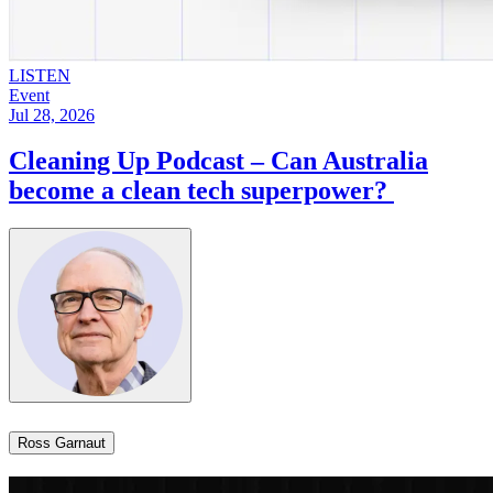
LISTEN
Event
Jul 28, 2026
Cleaning Up Podcast – Can Australia
become a clean tech superpower? ​​​​‌ ‍ ​‍​‍‌‍ ‌ ​‍‌‍‍‌‌‍‌ ‌‍‍‌‌‍ ‍​‍​‍​ ‍‍​‍​‍‌ ​ ‌‍​‌‌‍ ‍‌‍‍‌‌ ‌​‌ ‍‌​‍ ‍‌‍‍‌‌‍ ​‍​‍​‍ ​​‍​‍‌‍‍​‌ ​‍‌‍‌‌‌‍‌‍​‍​‍​ ‍‍​‍​‍‌‍‍​‌ ‌​‌ ‌​‌ ​​​ ‍‍​‍ ​‍ ‌‍ ​‌‍ ‌‍​ ‌‍​‌‌‍ ​‌‍‍​‌‍ ‌ ​ ‌ ‌​​ ‍‍​ ​ ​ ​ ​ ​ ​ ​ ​‍ ‌‍‍‌‌‍ ‍‌ ‌​‌‍‌‌‌‍ ‍‌ ‌​​‍ ‌‍‌‌‌‍‌​‌‍‍‌‌ ‌​​‍ ‌‍ ‌‌‍ ‌‍‌​‌‍‌‌​ ‌‌ ​​‌ ​‍‌‍‌‌‌ ​ ‌‍‌‌‌‍ ‍‌ ‌​‌‍​‌‌ ‌​‌‍‍‌‌‍ ‌‍ ‍​ ‍ ‌‍‍‌‌‍‌​​ ‌​ ‌‍​ ‌‌‌‍​ ‌‍​ ​ ‍​​ ‌ ‌‍​ ​ ​ ​‍ ‌​ ​ ‌‍‌‌‌‍​ ‌‍​‌​‍ ‌​ ‌​​ ​‌‌‍‌​​ ‌ ​‍ ‌‌‍​‍‌‍‌​​ ​​​ ​​​‍ ‌‌‍‌‌‌‍​ ​ ‌​‌‍​ ‌‍​ ​ ‌ ​ ​‌‌‍​ ​ ​‌‌‍‌‌​ ‌​​ ‌‍​ ‍ ‌ ‌​‌ ‍‌‌ ​​‌‍‌‌​ ‌‌‍ ‍‌‍‌‌‌ ‌ ‌ ​ ​ ‍ ‌ ​​‌‍​‌‌ ‌​‌‍‍​​ ‌‌ ‌​‌‍‍‌‌ ‌​‌‍ ​‌‍‌‌​ ‌‍​‍‌‍​‌‌ ​ ‌‍‌‌‌‌‌‌‌ ​‍‌‍ ​​ ‌‌‍‍​‌ ‌​‌ ‌​‌ ​​​‍‌‌​ ​ ‌​​‌​‍‌‌​ ​‍‌​‌‍​‍‌‌​ ​‍‌​‌‍‌‍ ​‌‍ ‌‍​ ‌‍​‌‌‍ ​‌‍‍​‌‍ ‌ ​ ‌ ‌​​‍‌‌​ ​ ‌​​‌​ ​ ​ ​ ​ ​ ​ ​ ​‍‌‍‌‍‍‌‌‍‌​​ ‌​ ‌‍​ ‌‌‌‍​ ‌‍​ ​ ‍​​ ‌ ‌‍​ ​ ​ ​‍ ‌​ ​ ‌‍‌‌‌‍​ ‌‍​‌​‍ ‌​ ‌​​ ​‌‌‍‌​​ ‌ ​‍ ‌‌‍​‍‌‍‌​​ ​​​ ​​​‍ ‌‌‍‌‌‌‍​ ​ ‌​‌‍​ ‌‍​ ​ ‌ ​ ​‌‌‍​ ​ ​‌‌‍‌‌​ ‌​​ ‌‍​‍‌‍‌ ‌​‌ ‍‌‌ ​​‌‍‌‌​ ‌‌‍ ‍‌‍‌‌‌ ‌ ‌ ​ ​‍‌‍‌ ​​‌‍​‌‌ ‌​‌‍‍​​ ‌‌ ‌​‌‍‍‌‌ ‌​‌‍ ​‌‍‌‌​‍‌‍‌ ​​‌‍‌‌‌ ​‍‌ ​ ‌ ​​‌‍‌‌‌‍​ ‌ ‌​‌‍‍‌‌ ‌‍‌‍‌‌​ ‌‌ ​​‌ ‌‌‌‍​‍‌‍ ​‌‍‍‌‌ ​ ‌‍‍​‌‍‌‌‌‍‌​​‍​‍‌ ‌
Ross Garnaut​​​​‌ ‍ ​‍​‍‌‍ ‌ ​‍‌‍‍‌‌‍‌ ‌‍‍‌‌‍ ‍​‍​‍​ ‍‍​‍​‍‌ ​ ‌‍​‌‌‍ ‍‌‍‍‌‌ ‌​‌ ‍‌​‍ ‍‌‍‍‌‌‍ ​‍​‍​‍ ​​‍​‍‌‍‍​‌ ​‍‌‍‌‌‌‍‌‍​‍​‍​ ‍‍​‍​‍‌‍‍​‌ ‌​‌ ‌​‌ ​​​ ‍‍​‍ ​‍ ‌‍ ​‌‍ ‌‍​ ‌‍​‌‌‍ ​‌‍‍​‌‍ ‌ ​ ‌ ‌​​ ‍‍​ ​ ​ ​ ​ ​ ​ ​ ​‍ ‌‍‍‌‌‍ ‍‌ ‌​‌‍‌‌‌‍ ‍‌ ‌​​‍ ‌‍‌‌‌‍‌​‌‍‍‌‌ ‌​​‍ ‌‍ ‌‌‍ ‌‍‌​‌‍‌‌​ ‌‌ ​​‌ ​‍‌‍‌‌‌ ​ ‌‍‌‌‌‍ ‍‌ ‌​‌‍​‌‌ ‌​‌‍‍‌‌‍ ‌‍ ‍​ ‍ ‌‍‍‌‌‍‌​​ ‌‌‍​‌​ ​ ‌‍‌‌‌‍​‌‌‍‌‍‌‍​‍​ ‌‌​ ​ ​‍ ‌‌‍​‌​ ‌‌​ ‌​​ ​‍​‍ ‌​ ‌​​ ​‌‌‍​‌​ ‌​​‍ ‌​ ‍​‌‍‌‍‌‍‌​‌‍‌‍​‍ ‌​ ​‍​ ​ ​ ‍​‌‍​ ‌‍​ ​ ‌‍​ ‍‌‌‍​‌​ ​ ‌‍‌​​ ​‍‌‍‌‌​ ‍ ‌ ‌​‌ ‍‌‌ ​​‌‍‌‌​ ‌‌‍​‌‌ ‌‌‌ ‌​‌‍‍​‌‍ ‌ ​‍​ ‍ ‌ ​​‌‍​‌‌ ‌​‌‍‍​​ ‌‌‍ ‍‌‍​‌‌‍ ‌‌‍‌‌​ ‌‍​‍‌‍​‌‌ ​ ‌‍‌‌‌‌‌‌‌ ​‍‌‍ ​​ ‌‌‍‍​‌ ‌​‌ ‌​‌ ​​​‍‌‌​ ​ ‌​​‌​‍‌‌​ ​‍‌​‌‍​‍‌‌​ ​‍‌​‌‍‌‍ ​‌‍ ‌‍​ ‌‍​‌‌‍ ​‌‍‍​‌‍ ‌ ​ ‌ ‌​​‍‌‌​ ​ ‌​​‌​ ​ ​ ​ ​ ​ ​ ​ ​‍‌‍‌‍‍‌‌‍‌​​ ‌‌‍​‌​ ​ ‌‍‌‌‌‍​‌‌‍‌‍‌‍​‍​ ‌‌​ ​ ​‍ ‌‌‍​‌​ ‌‌​ ‌​​ ​‍​‍ ‌​ ‌​​ ​‌‌‍​‌​ ‌​​‍ ‌​ ‍​‌‍‌‍‌‍‌​‌‍‌‍​‍ ‌​ ​‍​ ​ ​ ‍​‌‍​ ‌‍​ ​ ‌‍​ ‍‌‌‍​‌​ ​ ‌‍‌​​ ​‍‌‍‌‌​‍‌‍‌ ‌​‌ ‍‌‌ ​​‌‍‌‌​ ‌‌‍​‌‌ ‌‌‌ ‌​‌‍‍​‌‍ ‌ ​‍​‍‌‍‌ ​​‌‍​‌‌ ‌​‌‍‍​​ ‌‌‍ ‍‌‍​‌‌‍ ‌‌‍‌‌​‍‌‍‌ ​​‌‍‌‌‌ ​‍‌ ​ ‌ ​​‌‍‌‌‌‍​ ‌ ‌​‌‍‍‌‌ ‌‍‌‍‌‌​ ‌‌ ​​‌ ‌‌‌‍​‍‌‍ ​‌‍‍‌‌ ​ ‌‍‍​‌‍‌‌‌‍‌​​‍​‍‌ ‌