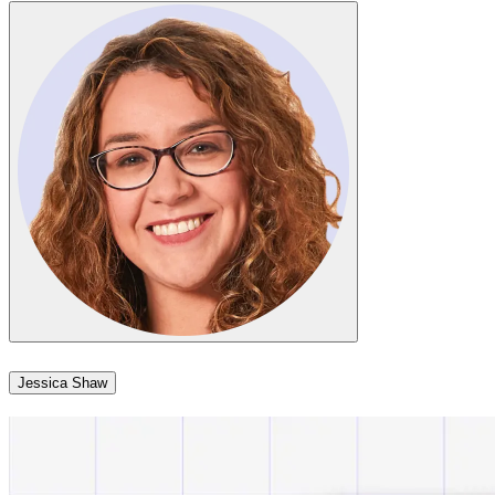
Jessica Shaw​​​​‌ ‍ ​‍​‍‌‍ ‌ ​‍‌‍‍‌‌‍‌ ‌‍‍‌‌‍ ‍​‍​‍​ ‍‍​‍​‍‌ ​ ‌‍​‌‌‍ ‍‌‍‍‌‌ ‌​‌ ‍‌​‍ ‍‌‍‍‌‌‍ ​‍​‍​‍ ​​‍​‍‌‍‍​‌ ​‍‌‍‌‌‌‍‌‍​‍​‍​ ‍‍​‍​‍‌‍‍​‌ ‌​‌ ‌​‌ ​​​ ‍‍​‍ ​‍ ‌‍ ​‌‍ ‌‍​ ‌‍​‌‌‍ ​‌‍‍​‌‍ ‌ ​ ‌ ‌​​ ‍‍​ ​ ​ ​ ​ ​ ​ ​ ​‍ ‌‍‍‌‌‍ ‍‌ ‌​‌‍‌‌‌‍ ‍‌ ‌​​‍ ‌‍‌‌‌‍‌​‌‍‍‌‌ ‌​​‍ ‌‍ ‌‌‍ ‌‍‌​‌‍‌‌​ ‌‌ ​​‌ ​‍‌‍‌‌‌ ​ ‌‍‌‌‌‍ ‍‌ ‌​‌‍​‌‌ ‌​‌‍‍‌‌‍ ‌‍ ‍​ ‍ ‌‍‍‌‌‍‌​​ ‌​ ‌​​ ​‌​ ‌ ‌‍‌‍​ ‍​‌‍‌‍‌‍​ ​ ‌‌​‍ ‌‌‍​‍​ ‌‍​ ‌​‌‍​‌​‍ ‌​ ‌​‌‍​‌​ ​‍​ ‍​​‍ ‌​ ‍‌​ ‌‌​ ‌ ​ ‌‌​‍ ‌‌‍​ ​ ‍‌​ ​​​ ​​‌‍​‌‌‍‌‍‌‍​‌​ ​‍‌‍‌‍​ ‌ ​ ‍​​ ‌‍​ ‍ ‌ ‌​‌ ‍‌‌ ​​‌‍‌‌​ ‌‌‍​‌‌ ‌‌‌ ‌​‌‍‍​‌‍ ‌ ​‍​ ‍ ‌ ​​‌‍​‌‌ ‌​‌‍‍​​ ‌‌‍ ‍‌‍​‌‌‍ ‌‌‍‌‌​ ‌‍​‍‌‍​‌‌ ​ ‌‍‌‌‌‌‌‌‌ ​‍‌‍ ​​ ‌‌‍‍​‌ ‌​‌ ‌​‌ ​​​‍‌‌​ ​ ‌​​‌​‍‌‌​ ​‍‌​‌‍​‍‌‌​ ​‍‌​‌‍‌‍ ​‌‍ ‌‍​ ‌‍​‌‌‍ ​‌‍‍​‌‍ ‌ ​ ‌ ‌​​‍‌‌​ ​ ‌​​‌​ ​ ​ ​ ​ ​ ​ ​ ​‍‌‍‌‍‍‌‌‍‌​​ ‌​ ‌​​ ​‌​ ‌ ‌‍‌‍​ ‍​‌‍‌‍‌‍​ ​ ‌‌​‍ ‌‌‍​‍​ ‌‍​ ‌​‌‍​‌​‍ ‌​ ‌​‌‍​‌​ ​‍​ ‍​​‍ ‌​ ‍‌​ ‌‌​ ‌ ​ ‌‌​‍ ‌‌‍​ ​ ‍‌​ ​​​ ​​‌‍​‌‌‍‌‍‌‍​‌​ ​‍‌‍‌‍​ ‌ ​ ‍​​ ‌‍​‍‌‍‌ ‌​‌ ‍‌‌ ​​‌‍‌‌​ ‌‌‍​‌‌ ‌‌‌ ‌​‌‍‍​‌‍ ‌ ​‍​‍‌‍‌ ​​‌‍​‌‌ ‌​‌‍‍​​ ‌‌‍ ‍‌‍​‌‌‍ ‌‌‍‌‌​‍‌‍‌ ​​‌‍‌‌‌ ​‍‌ ​ ‌ ​​‌‍‌‌‌‍​ ‌ ‌​‌‍‍‌‌ ‌‍‌‍‌‌​ ‌‌ ​​‌ ‌‌‌‍​‍‌‍ ​‌‍‍‌‌ ​ ‌‍‍​‌‍‌‌‌‍‌​​‍​‍‌ ‌