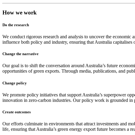
How we work​​​​‌ ‍ ​‍​‍‌‍ ‌ ​‍‌‍‍‌‌‍‌ ‌‍‍‌‌‍ ‍​‍​‍​ ‍‍​‍​‍‌ ​ ‌‍​‌‌‍ ‍‌‍‍‌‌ ‌​‌ ‍‌​‍ ‍‌‍‍‌‌‍ ​‍​‍​‍ ​​‍​‍‌‍‍​‌ ​‍‌‍‌‌‌‍‌‍​‍​‍​ ‍‍​‍​‍‌‍‍​‌ ‌​‌ ‌​‌ ​​​ ‍‍​‍ ​‍ ‌‍ ​‌‍ ‌‍​ ‌‍​‌‌‍ ​‌‍‍​‌‍ ‌ ​ ‌ ‌​​ ‍‍​ ​ ​ ​ ​ ​ ​ ​ ​‍ ‌‍‍‌‌‍ ‍‌ ‌​‌‍‌‌‌‍ ‍‌ ‌​​‍ ‌‍‌‌‌‍‌​‌‍‍‌‌ ‌​​‍ ‌‍ ‌‌‍ ‌‍‌​‌‍‌‌​ ‌‌ ​​‌ ​‍‌‍‌‌‌ ​ ‌‍‌‌‌‍ ‍‌ ‌​‌‍​‌‌ ‌​‌‍‍‌‌‍ ‌‍ ‍​ ‍ ‌‍‍‌‌‍‌​​ ‌​ ​ ​ ‌ ‌‍‌​​ ‍‌​ ‌​​ ​​​ ‍‌​ ​ ​‍ ‌​ ​ ‌‍‌‍​ ‌ ​ ‌​​‍ ‌​ ‌​​ ​‍‌‍​‌​ ‌ ​‍ ‌​ ‍‌‌‍​‌‌‍‌‍‌‍‌‍​‍ ‌​ ‍​​ ‌ ​ ​‌‌‍​‍​ ‌‌‌‍​‍‌‍‌​‌‍‌‍​ ​ ‌‍​ ​ ‍​​ ​‌​ ‍ ‌ ‌​‌ ‍‌‌ ​​‌‍‌‌​ ‌‌ ​​‌‍​‌‌‍‌ ‌‍‌‌​ ‍ ‌ ​​‌‍​‌‌ ‌​‌‍‍​​ ‌‌ ​ ‌‍‌‌‌‍​ ‌ ‌​‌‍‍‌‌‍ ‌‍ ‍‌ ​ ​‍‌‌​ ‌‌‌​​‍‌‌ ‌‍‍ ‌‍‌‌‌ ‍‌​‍‌‌​ ​ ‌​‌​​‍‌‌​ ​ ‌​‌​​‍‌‌​ ​‍​ ​‍​ ‍‌​ ​‌​ ‍‌​ ​​​ ​‍​ ‌‌‌‍‌‍​ ​​‌‍​‌​ ‌‍​ ‌‌​ ​‍​‍‌‌​ ​‍​ ​‍​‍‌‌​ ‌‌‌​‌​​‍ ‍‌‍​ ‌‍ ‌‍ ​‌ ‌‌‌‍ ‌‌‍ ‍‌ ​ ​‍‌‌​ ‌‌‌​​‍‌‌ ‌‍‍ ‌‍‌‌‌ ‍‌​‍‌‌​ ​ ‌​‌​​‍‌‌​ ​ ‌​‌​​‍‌‌​ ​‍​ ​‍‌‍‌‌​ ‍​​ ​‍‌‍‌​​ ‌‍‌‍​‍‌‍​‌‌‍‌‌​ ‌‍​ ​‍‌‍​‍​ ​‌‌‍​ ‌‍‌‌​ ‌‌‌‍‌‌​ ​‌‌‍​ ‌‍​‌​ ​‍​ ‍​​ ‌​​ ‌‌​ ‍​‌‍‌‌‌‍​ ​ ​​‌‍​‌‌‍‌​‌‍​ ‌‍​ ​ ​‍​‍‌‌​ ​‍​ ​‍​‍‌‌​ ‌‌‌​‌​​‍ ‍‌‍​ ‌‍ ‌‍ ‍‌ ‌​‌‍‌‌‌‍ ‍‌ ‌​​‍‌‌​ ‌‌‌​​‍‌‌ ‌‍‍ ‌‍‌‌‌ ‍‌​‍‌‌​ ​ ‌​‌​​‍‌‌​ ​ ‌​‌​​‍‌‌​ ​‍​ ​‍​ ‌‌‌‍‌​​ ‌‍​ ​ ​ ​‌​ ‌ ​ ‌ ‌‍‌‍​ ‍​​ ‌‍‌‍​‌‌‍‌‌​‍‌‌​ ​‍​ ​‍​‍‌‌​ ‌‌‌​‌​​‍ ‍‌‍​ ‌‍‍​‌‍‍‌‌‍ ​‌‍‌​‌ ​‍‌‍‌‌‌‍ ‍​‍‌‌​ ‌‌‌​​‍‌‌ ‌‍‍ ‌‍‌‌‌ ‍‌​‍‌‌​ ​ ‌​‌​​‍‌‌​ ​ ‌​‌​​‍‌‌​ ​‍​ ​‍​ ​‍​ ‌ ‌‍‌‍​ ‍‌​ ‌‌​ ‌ ‌‍​ ​ ​​​ ‌​‌‍​‌​ ​​​ ‌‌​‍‌‌​ ​‍​ ​‍​‍‌‌​ ‌‌‌​‌​​‍ ‍‌ ‌​‌‍‌‌‌ ‍​‌ ‌​​ ‌‍​‍‌‍​‌‌ ​ ‌‍‌‌‌‌‌‌‌ ​‍‌‍ ​​ ‌‌‍‍​‌ ‌​‌ ‌​‌ ​​​‍‌‌​ ​ ‌​​‌​‍‌‌​ ​‍‌​‌‍​‍‌‌​ ​‍‌​‌‍‌‍ ​‌‍ ‌‍​ ‌‍​‌‌‍ ​‌‍‍​‌‍ ‌ ​ ‌ ‌​​‍‌‌​ ​ ‌​​‌​ ​ ​ ​ ​ ​ ​ ​ ​‍‌‍‌‍‍‌‌‍‌​​ ‌​ ​ ​ ‌ ‌‍‌​​ ‍‌​ ‌​​ ​​​ ‍‌​ ​ ​‍ ‌​ ​ ‌‍‌‍​ ‌ ​ ‌​​‍ ‌​ ‌​​ ​‍‌‍​‌​ ‌ ​‍ ‌​ ‍‌‌‍​‌‌‍‌‍‌‍‌‍​‍ ‌​ ‍​​ ‌ ​ ​‌‌‍​‍​ ‌‌‌‍​‍‌‍‌​‌‍‌‍​ ​ ‌‍​ ​ ‍​​ ​‌​‍‌‍‌ ‌​‌ ‍‌‌ ​​‌‍‌‌​ ‌‌ ​​‌‍​‌‌‍‌ ‌‍‌‌​‍‌‍‌ ​​‌‍​‌‌ ‌​‌‍‍​​ ‌‌ ​ ‌‍‌‌‌‍​ ‌ ‌​‌‍‍‌‌‍ ‌‍ ‍‌ ​ ​‍‌‌​ ‌‌‌​​‍‌‌ ‌‍‍ ‌‍‌‌‌ ‍‌​‍‌‌​ ​ ‌​‌​​‍‌‌​ ​ ‌​‌​​‍‌‌​ ​‍​ ​‍​ ‍‌​ ​‌​ ‍‌​ ​​​ ​‍​ ‌‌‌‍‌‍​ ​​‌‍​‌​ ‌‍​ ‌‌​ ​‍​‍‌‌​ ​‍​ ​‍​‍‌‌​ ‌‌‌​‌​​‍ ‍‌‍​ ‌‍ ‌‍ ​‌ ‌‌‌‍ ‌‌‍ ‍‌ ​ ​‍‌‌​ ‌‌‌​​‍‌‌ ‌‍‍ ‌‍‌‌‌ ‍‌​‍‌‌​ ​ ‌​‌​​‍‌‌​ ​ ‌​‌​​‍‌‌​ ​‍​ ​‍‌‍‌‌​ ‍​​ ​‍‌‍‌​​ ‌‍‌‍​‍‌‍​‌‌‍‌‌​ ‌‍​ ​‍‌‍​‍​ ​‌‌‍​ ‌‍‌‌​ ‌‌‌‍‌‌​ ​‌‌‍​ ‌‍​‌​ ​‍​ ‍​​ ‌​​ ‌‌​ ‍​‌‍‌‌‌‍​ ​ ​​‌‍​‌‌‍‌​‌‍​ ‌‍​ ​ ​‍​‍‌‌​ ​‍​ ​‍​‍‌‌​ ‌‌‌​‌​​‍ ‍‌‍​ ‌‍ ‌‍ ‍‌ ‌​‌‍‌‌‌‍ ‍‌ ‌​​‍‌‌​ ‌‌‌​​‍‌‌ ‌‍‍ ‌‍‌‌‌ ‍‌​‍‌‌​ ​ ‌​‌​​‍‌‌​ ​ ‌​‌​​‍‌‌​ ​‍​ ​‍​ ‌‌‌‍‌​​ ‌‍​ ​ ​ ​‌​ ‌ ​ ‌ ‌‍‌‍​ ‍​​ ‌‍‌‍​‌‌‍‌‌​‍‌‌​ ​‍​ ​‍​‍‌‌​ ‌‌‌​‌​​‍ ‍‌‍​ ‌‍‍​‌‍‍‌‌‍ ​‌‍‌​‌ ​‍‌‍‌‌‌‍ ‍​‍‌‌​ ‌‌‌​​‍‌‌ ‌‍‍ ‌‍‌‌‌ ‍‌​‍‌‌​ ​ ‌​‌​​‍‌‌​ ​ ‌​‌​​‍‌‌​ ​‍​ ​‍​ ​‍​ ‌ ‌‍‌‍​ ‍‌​ ‌‌​ ‌ ‌‍​ ​ ​​​ ‌​‌‍​‌​ ​​​ ‌‌​‍‌‌​ ​‍​ ​‍​‍‌‌​ ‌‌‌​‌​​‍ ‍‌ ‌​‌‍‌‌‌ ‍​‌ ‌​​‍‌‍‌ ​​‌‍‌‌‌ ​‍‌ ​ ‌ ​​‌‍‌‌‌‍​ ‌ ‌​‌‍‍‌‌ ‌‍‌‍‌‌​ ‌‌ ​​‌ ‌‌‌‍​‍‌‍ ​‌‍‍‌‌ ​ ‌‍‍​‌‍‌‌‌‍‌​​‍​‍‌ ‌
Do the research​​​​‌ ‍ ​‍​‍‌‍ ‌ ​‍‌‍‍‌‌‍‌ ‌‍‍‌‌‍ ‍​‍​‍​ ‍‍​‍​‍‌ ​ ‌‍​‌‌‍ ‍‌‍‍‌‌ ‌​‌ ‍‌​‍ ‍‌‍‍‌‌‍ ​‍​‍​‍ ​​‍​‍‌‍‍​‌ ​‍‌‍‌‌‌‍‌‍​‍​‍​ ‍‍​‍​‍‌‍‍​‌ ‌​‌ ‌​‌ ​​​ ‍‍​‍ ​‍ ‌‍ ​‌‍ ‌‍​ ‌‍​‌‌‍ ​‌‍‍​‌‍ ‌ ​ ‌ ‌​​ ‍‍​ ​ ​ ​ ​ ​ ​ ​ ​‍ ‌‍‍‌‌‍ ‍‌ ‌​‌‍‌‌‌‍ ‍‌ ‌​​‍ ‌‍‌‌‌‍‌​‌‍‍‌‌ ‌​​‍ ‌‍ ‌‌‍ ‌‍‌​‌‍‌‌​ ‌‌ ​​‌ ​‍‌‍‌‌‌ ​ ‌‍‌‌‌‍ ‍‌ ‌​‌‍​‌‌ ‌​‌‍‍‌‌‍ ‌‍ ‍​ ‍ ‌‍‍‌‌‍‌​​ ‌​ ​ ​ ‌ ‌‍‌​​ ‍‌​ ‌​​ ​​​ ‍‌​ ​ ​‍ ‌​ ​ ‌‍‌‍​ ‌ ​ ‌​​‍ ‌​ ‌​​ ​‍‌‍​‌​ ‌ ​‍ ‌​ ‍‌‌‍​‌‌‍‌‍‌‍‌‍​‍ ‌​ ‍​​ ‌ ​ ​‌‌‍​‍​ ‌‌‌‍​‍‌‍‌​‌‍‌‍​ ​ ‌‍​ ​ ‍​​ ​‌​ ‍ ‌ ‌​‌ ‍‌‌ ​​‌‍‌‌​ ‌‌ ​​‌‍​‌‌‍‌ ‌‍‌‌​ ‍ ‌ ​​‌‍​‌‌ ‌​‌‍‍​​ ‌‌ ​ ‌‍‌‌‌‍​ ‌ ‌​‌‍‍‌‌‍ ‌‍ ‍‌ ​ ​‍‌‌​ ‌‌‌​​‍‌‌ ‌‍‍ ‌‍‌‌‌ ‍‌​‍‌‌​ ​ ‌​‌​​‍‌‌​ ​ ‌​‌​​‍‌‌​ ​‍​ ​‍​ ‍‌​ ​‌​ ‍‌​ ​​​ ​‍​ ‌‌‌‍‌‍​ ​​‌‍​‌​ ‌‍​ ‌‌​ ​‍​‍‌‌​ ​‍​ ​‍​‍‌‌​ ‌‌‌​‌​​‍ ‍‌‍​ ‌‍ ‌‍ ​‌ ‌‌‌‍ ‌‌‍ ‍‌ ​ ​‍‌‌​ ‌‌‌​​‍‌‌ ‌‍‍ ‌‍‌‌‌ ‍‌​‍‌‌​ ​ ‌​‌​​‍‌‌​ ​ ‌​‌​​‍‌‌​ ​‍​ ​‍​ ‌​‌‍​ ​ ‍‌​ ​‌​ ‌ ‌‍​‍​ ‌ ‌‍‌​‌‍‌​‌‍‌‍‌‍‌​‌‍​‌​ ‌ ​ ‍‌​ ​‌​ ‌ ​ ‌‍​ ​ ​ ‌‌‌‍​ ‌‍​‍‌‍‌​‌‍‌‍​ ‌ ​ ​​​ ​​​ ​​​ ‌ ‌‍​‍​ ​‌​ ‍‌​ ‍​​‍‌‌​ ​‍​ ​‍​‍‌‌​ ‌‌‌​‌​​‍ ‍‌‍​ ‌‍ ‌‍ ‍‌ ‌​‌‍‌‌‌‍ ‍‌ ‌​​‍‌‌​ ‌‌‌​​‍‌‌ ‌‍‍ ‌‍‌‌‌ ‍‌​‍‌‌​ ​ ‌​‌​​‍‌‌​ ​ ‌​‌​​‍‌‌​ ​‍​ ​‍‌‍​‍​ ‌‌​ ‍​​ ‌ ‌‍​ ‌‍​‍‌‍​‌‌‍‌‍​ ​​​ ​‌‌‍​ ​ ‌ ​‍‌‌​ ​‍​ ​‍​‍‌‌​ ‌‌‌​‌​​‍ ‍‌‍​ ‌‍‍​‌‍‍‌‌‍ ​‌‍‌​‌ ​‍‌‍‌‌‌‍ ‍​‍‌‌​ ‌‌‌​​‍‌‌ ‌‍‍ ‌‍‌‌‌ ‍‌​‍‌‌​ ​ ‌​‌​​‍‌‌​ ​ ‌​‌​​‍‌‌​ ​‍​ ​‍‌‍‌‍​ ‌​‌‍​‌​ ‌‌‌‍‌‌‌‍‌​​ ​‌​ ‌‍​ ‌‍‌‍‌​​ ‌‍​ ​​​ ​​​‍‌‌​ ​‍​ ​‍​‍‌‌​ ‌‌‌​‌​​‍ ‍‌ ‌​‌‍‌‌‌ ‍​‌ ‌​​ ‌‍​‍‌‍​‌‌ ​ ‌‍‌‌‌‌‌‌‌ ​‍‌‍ ​​ ‌‌‍‍​‌ ‌​‌ ‌​‌ ​​​‍‌‌​ ​ ‌​​‌​‍‌‌​ ​‍‌​‌‍​‍‌‌​ ​‍‌​‌‍‌‍ ​‌‍ ‌‍​ ‌‍​‌‌‍ ​‌‍‍​‌‍ ‌ ​ ‌ ‌​​‍‌‌​ ​ ‌​​‌​ ​ ​ ​ ​ ​ ​ ​ ​‍‌‍‌‍‍‌‌‍‌​​ ‌​ ​ ​ ‌ ‌‍‌​​ ‍‌​ ‌​​ ​​​ ‍‌​ ​ ​‍ ‌​ ​ ‌‍‌‍​ ‌ ​ ‌​​‍ ‌​ ‌​​ ​‍‌‍​‌​ ‌ ​‍ ‌​ ‍‌‌‍​‌‌‍‌‍‌‍‌‍​‍ ‌​ ‍​​ ‌ ​ ​‌‌‍​‍​ ‌‌‌‍​‍‌‍‌​‌‍‌‍​ ​ ‌‍​ ​ ‍​​ ​‌​‍‌‍‌ ‌​‌ ‍‌‌ ​​‌‍‌‌​ ‌‌ ​​‌‍​‌‌‍‌ ‌‍‌‌​‍‌‍‌ ​​‌‍​‌‌ ‌​‌‍‍​​ ‌‌ ​ ‌‍‌‌‌‍​ ‌ ‌​‌‍‍‌‌‍ ‌‍ ‍‌ ​ ​‍‌‌​ ‌‌‌​​‍‌‌ ‌‍‍ ‌‍‌‌‌ ‍‌​‍‌‌​ ​ ‌​‌​​‍‌‌​ ​ ‌​‌​​‍‌‌​ ​‍​ ​‍​ ‍‌​ ​‌​ ‍‌​ ​​​ ​‍​ ‌‌‌‍‌‍​ ​​‌‍​‌​ ‌‍​ ‌‌​ ​‍​‍‌‌​ ​‍​ ​‍​‍‌‌​ ‌‌‌​‌​​‍ ‍‌‍​ ‌‍ ‌‍ ​‌ ‌‌‌‍ ‌‌‍ ‍‌ ​ ​‍‌‌​ ‌‌‌​​‍‌‌ ‌‍‍ ‌‍‌‌‌ ‍‌​‍‌‌​ ​ ‌​‌​​‍‌‌​ ​ ‌​‌​​‍‌‌​ ​‍​ ​‍​ ‌​‌‍​ ​ ‍‌​ ​‌​ ‌ ‌‍​‍​ ‌ ‌‍‌​‌‍‌​‌‍‌‍‌‍‌​‌‍​‌​ ‌ ​ ‍‌​ ​‌​ ‌ ​ ‌‍​ ​ ​ ‌‌‌‍​ ‌‍​‍‌‍‌​‌‍‌‍​ ‌ ​ ​​​ ​​​ ​​​ ‌ ‌‍​‍​ ​‌​ ‍‌​ ‍​​‍‌‌​ ​‍​ ​‍​‍‌‌​ ‌‌‌​‌​​‍ ‍‌‍​ ‌‍ ‌‍ ‍‌ ‌​‌‍‌‌‌‍ ‍‌ ‌​​‍‌‌​ ‌‌‌​​‍‌‌ ‌‍‍ ‌‍‌‌‌ ‍‌​‍‌‌​ ​ ‌​‌​​‍‌‌​ ​ ‌​‌​​‍‌‌​ ​‍​ ​‍‌‍​‍​ ‌‌​ ‍​​ ‌ ‌‍​ ‌‍​‍‌‍​‌‌‍‌‍​ ​​​ ​‌‌‍​ ​ ‌ ​‍‌‌​ ​‍​ ​‍​‍‌‌​ ‌‌‌​‌​​‍ ‍‌‍​ ‌‍‍​‌‍‍‌‌‍ ​‌‍‌​‌ ​‍‌‍‌‌‌‍ ‍​‍‌‌​ ‌‌‌​​‍‌‌ ‌‍‍ ‌‍‌‌‌ ‍‌​‍‌‌​ ​ ‌​‌​​‍‌‌​ ​ ‌​‌​​‍‌‌​ ​‍​ ​‍‌‍‌‍​ ‌​‌‍​‌​ ‌‌‌‍‌‌‌‍‌​​ ​‌​ ‌‍​ ‌‍‌‍‌​​ ‌‍​ ​​​ ​​​‍‌‌​ ​‍​ ​‍​‍‌‌​ ‌‌‌​‌​​‍ ‍‌ ‌​‌‍‌‌‌ ‍​‌ ‌​​‍‌‍‌ ​​‌‍‌‌‌ ​‍‌ ​ ‌ ​​‌‍‌‌‌‍​ ‌ ‌​‌‍‍‌‌ ‌‍‌‍‌‌​ ‌‌ ​​‌ ‌‌‌‍​‍‌‍ ​‌‍‍‌‌ ​ ‌‍‍​‌‍‌‌‌‍‌​​‍​‍‌ ‌
We conduct rigorous research and analysis to uncover the economic an
influence both policy and industry, ensuring that Australia capitalises on the global transition to a zero-carbon economy.​​​​‌ ‍ ​‍​‍‌‍ ‌ ​‍‌‍‍‌‌‍‌ ‌‍‍‌‌‍ ‍​‍​‍​ ‍‍​‍​‍‌ ​ ‌‍​‌‌‍ ‍‌‍‍‌‌ ‌​‌ ‍‌​‍ ‍‌‍‍‌‌‍ ​‍​‍​‍ ​​‍​‍‌‍‍​‌ ​‍‌‍‌‌‌‍‌‍​‍​‍​ ‍‍​‍​‍‌‍‍​‌ ‌​‌ ‌​‌ ​​​ ‍‍​‍ ​‍ ‌‍ ​‌‍ ‌‍​ ‌‍​‌‌‍ ​‌‍‍​‌‍ ‌ ​ ‌ ‌​​ ‍‍​ ​ ​ ​ ​ ​ ​ ​ ​‍ ‌‍‍‌‌‍ ‍‌ ‌​‌‍‌‌‌‍ ‍‌ ‌​​‍ ‌‍‌‌‌‍‌​‌‍‍‌‌ ‌​​‍ ‌‍ ‌‌‍ ‌‍‌​‌‍‌‌​ ‌‌ ​​‌ ​‍‌‍‌‌‌ ​ ‌‍‌‌‌‍ ‍‌ ‌​‌‍​‌‌ ‌​‌‍‍‌‌‍ ‌‍ ‍​ ‍ ‌‍‍‌‌‍‌​​ ‌​ ​ ​ ‌ ‌‍‌​​ ‍‌​ ‌​​ ​​​ ‍‌​ ​ ​‍ ‌​ ​ ‌‍‌‍​ ‌ ​ ‌​​‍ ‌​ ‌​​ ​‍‌‍​‌​ ‌ ​‍ ‌​ ‍‌‌‍​‌‌‍‌‍‌‍‌‍​‍ ‌​ ‍​​ ‌ ​ ​‌‌‍​‍​ ‌‌‌‍​‍‌‍‌​‌‍‌‍​ ​ ‌‍​ ​ ‍​​ ​‌​ ‍ ‌ ‌​‌ ‍‌‌ ​​‌‍‌‌​ ‌‌ ​​‌‍​‌‌‍‌ ‌‍‌‌​ ‍ ‌ ​​‌‍​‌‌ ‌​‌‍‍​​ ‌‌ ​ ‌‍‌‌‌‍​ ‌ ‌​‌‍‍‌‌‍ ‌‍ ‍‌ ​ ​‍‌‌​ ‌‌‌​​‍‌‌ ‌‍‍ ‌‍‌‌‌ ‍‌​‍‌‌​ ​ ‌​‌​​‍‌‌​ ​ ‌​‌​​‍‌‌​ ​‍​ ​‍​ ‍‌​ ​‌​ ‍‌​ ​​​ ​‍​ ‌‌‌‍‌‍​ ​​‌‍​‌​ ‌‍​ ‌‌​ ​‍​‍‌‌​ ​‍​ ​‍​‍‌‌​ ‌‌‌​‌​​‍ ‍‌‍​ ‌‍ ‌‍ ​‌ ‌‌‌‍ ‌‌‍ ‍‌ ​ ​‍‌‌​ ‌‌‌​​‍‌‌ ‌‍‍ ‌‍‌‌‌ ‍‌​‍‌‌​ ​ ‌​‌​​‍‌‌​ ​ ‌​‌​​‍‌‌​ ​‍​ ​‍​ ‌​‌‍​ ​ ‍‌​ ​‌​ ‌ ‌‍​‍​ ‌ ‌‍‌​‌‍‌​‌‍‌‍‌‍‌​‌‍​‌​ ‌ ​ ‍‌​ ​‌​ ‌ ​ ‌‍​ ​ ​ ‌‌‌‍​ ‌‍​‍‌‍‌​‌‍‌‍​ ‌ ​ ​​​ ​​​ ​​​ ‌ ‌‍​‍​ ​‌​ ‍‌​ ‍​​‍‌‌​ ​‍​ ​‍​‍‌‌​ ‌‌‌​‌​​‍ ‍‌‍​ ‌‍ ‌‍ ‍‌ ‌​‌‍‌‌‌‍ ‍‌ ‌​​‍‌‌​ ‌‌‌​​‍‌‌ ‌‍‍ ‌‍‌‌‌ ‍‌​‍‌‌​ ​ ‌​‌​​‍‌‌​ ​ ‌​‌​​‍‌‌​ ​‍​ ​‍​ ‍‌​ ​​‌‍‌‌​ ​ ​ ‌‍​ ‍​‌‍​‌​ ‌ ‌‍‌​​ ​​​ ‍‌‌‍​ ​‍‌‌​ ​‍​ ​‍​‍‌‌​ ‌‌‌​‌​​‍ ‍‌‍​ ‌‍‍​‌‍‍‌‌‍ ​‌‍‌​‌ ​‍‌‍‌‌‌‍ ‍​‍‌‌​ ‌‌‌​​‍‌‌ ‌‍‍ ‌‍‌‌‌ ‍‌​‍‌‌​ ​ ‌​‌​​‍‌‌​ ​ ‌​‌​​‍‌‌​ ​‍​ ​‍​ ​ ​ ​​​ ‍‌​ ‍‌​ ‌ ​ ‌‌‌‍​‍​ ​ ​ ‌‍​ ​ ‌‍‌​​ ‍​​ ​​​‍‌‌​ ​‍​ ​‍​‍‌‌​ ‌‌‌​‌​​‍ ‍‌ ‌​‌‍‌‌‌ ‍​‌ ‌​​ ‌‍​‍‌‍​‌‌ ​ ‌‍‌‌‌‌‌‌‌ ​‍‌‍ ​​ ‌‌‍‍​‌ ‌​‌ ‌​‌ ​​​‍‌‌​ ​ ‌​​‌​‍‌‌​ ​‍‌​‌‍​‍‌‌​ ​‍‌​‌‍‌‍ ​‌‍ ‌‍​ ‌‍​‌‌‍ ​‌‍‍​‌‍ ‌ ​ ‌ ‌​​‍‌‌​ ​ ‌​​‌​
Change the narrative​​​​‌ ‍ ​‍​‍‌‍ ‌ ​‍‌‍‍‌‌‍‌ ‌‍‍‌‌‍ ‍​‍​‍​ ‍‍​‍​‍‌ ​ ‌‍​‌‌‍ ‍‌‍‍‌‌ ‌​‌ ‍‌​‍ ‍‌‍‍‌‌‍ ​‍​‍​‍ ​​‍​‍‌‍‍​‌ ​‍‌‍‌‌‌‍‌‍​‍​‍​ ‍‍​‍​‍‌‍‍​‌ ‌​‌ ‌​‌ ​​​ ‍‍​‍ ​‍ ‌‍ ​‌‍ ‌‍​ ‌‍​‌‌‍ ​‌‍‍​‌‍ ‌ ​ ‌ ‌​​ ‍‍​ ​ ​ ​ ​ ​ ​ ​ ​‍ ‌‍‍‌‌‍ ‍‌ ‌​‌‍‌‌‌‍ ‍‌ ‌​​‍ ‌‍‌‌‌‍‌​‌‍‍‌‌ ‌​​‍ ‌‍ ‌‌‍ ‌‍‌​‌‍‌‌​ ‌‌ ​​‌ ​‍‌‍‌‌‌ ​ ‌‍‌‌‌‍ ‍‌ ‌​‌‍​‌‌ ‌​‌‍‍‌‌‍ ‌‍ ‍​ ‍ ‌‍‍‌‌‍‌​​ ‌​ ​ ​ ‌ ‌‍‌​​ ‍‌​ ‌​​ ​​​ ‍‌​ ​ ​‍ ‌​ ​ ‌‍‌‍​ ‌ ​ ‌​​‍ ‌​ ‌​​ ​‍‌‍​‌​ ‌ ​‍ ‌​ ‍‌‌‍​‌‌‍‌‍‌‍‌‍​‍ ‌​ ‍​​ ‌ ​ ​‌‌‍​‍​ ‌‌‌‍​‍‌‍‌​‌‍‌‍​ ​ ‌‍​ ​ ‍​​ ​‌​ ‍ ‌ ‌​‌ ‍‌‌ ​​‌‍‌‌​ ‌‌ ​​‌‍​‌‌‍‌ ‌‍‌‌​ ‍ ‌ ​​‌‍​‌‌ ‌​‌‍‍​​ ‌‌ ​ ‌‍‌‌‌‍​ ‌ ‌​‌‍‍‌‌‍ ‌‍ ‍‌ ​ ​‍‌‌​ ‌‌‌​​‍‌‌ ‌‍‍ ‌‍‌‌‌ ‍‌​‍‌‌​ ​ ‌​‌​​‍‌‌​ ​ ‌​‌​​‍‌‌​ ​‍​ ​‍​ ‍‌​ ​‌​ ‍‌​ ​​​ ​‍​ ‌‌‌‍‌‍​ ​​‌‍​‌​ ‌‍​ ‌‌​ ​‍​‍‌‌​ ​‍​ ​‍​‍‌‌​ ‌‌‌​‌​​‍ ‍‌‍​ ‌‍ ‌‍ ​‌ ‌‌‌‍ ‌‌‍ ‍‌ ​ ​‍‌‌​ ‌‌‌​​‍‌‌ ‌‍‍ ‌‍‌‌‌ ‍‌​‍‌‌​ ​ ‌​‌​​‍‌‌​ ​ ‌​‌​​‍‌‌​ ​‍​ ​‍​ ‍‌‌‍​ ​ ‌‌​ ​ ​ ‍​​ ‍​​ ​​‌‍​‍‌‍‌​​ ‌ ‌‍​‍​ ​‍​ ​‍‌‍‌‍‌‍‌‍‌‍‌‌​ ‍​​ ‌‌​ ‌ ​ ‍​​ ​‍‌‍‌‍‌‍‌​‌‍​ ​ ​​‌‍​‍‌‍‌‌‌‍‌‍​ ‍​​ ‌​‌‍‌‌‌‍‌‌​‍‌‌​ ​‍​ ​‍​‍‌‌​ ‌‌‌​‌​​‍ ‍‌‍​ ‌‍ ‌‍ ‍‌ ‌​‌‍‌‌‌‍ ‍‌ ‌​​‍‌‌​ ‌‌‌​​‍‌‌ ‌‍‍ ‌‍‌‌‌ ‍‌​‍‌‌​ ​ ‌​‌​​‍‌‌​ ​ ‌​‌​​‍‌‌​ ​‍​ ​‍‌‍​‍​ ‌‌​ ‍​​ ‌ ‌‍​ ‌‍​‍‌‍​‌‌‍‌‍​ ​​​ ​‌‌‍​ ​ ‌ ​‍‌‌​ ​‍​ ​‍​‍‌‌​ ‌‌‌​‌​​‍ ‍‌‍​ ‌‍‍​‌‍‍‌‌‍ ​‌‍‌​‌ ​‍‌‍‌‌‌‍ ‍​‍‌‌​ ‌‌‌​​‍‌‌ ‌‍‍ ‌‍‌‌‌ ‍‌​‍‌‌​ ​ ‌​‌​​‍‌‌​ ​ ‌​‌​​‍‌‌​ ​‍​ ​‍‌‍‌‍​ ‌​‌‍​‌​ ‌‌‌‍‌‌‌‍‌​​ ​‌​ ‌‍​ ‌‍‌‍‌​​ ‌‍​ ​​​ ​​​‍‌‌​ ​‍​ ​‍​‍‌‌​ ‌‌‌​‌​​‍ ‍‌ ‌​‌‍‌‌‌ ‍​‌ ‌​​ ‌‍​‍‌‍​‌‌ ​ ‌‍‌‌‌‌‌‌‌ ​‍‌‍ ​​ ‌‌‍‍​‌ ‌​‌ ‌​‌ ​​​‍‌‌​ ​ ‌​​‌​‍‌‌​ ​‍‌​‌‍​‍‌‌​ ​‍‌​‌‍‌‍ ​‌‍ ‌‍​ ‌‍​‌‌‍ ​‌‍‍​‌‍ ‌ ​ ‌ ‌​​‍‌‌​ ​ ‌​​‌​ ​ ​ ​ ​ ​ ​ ​ ​‍‌‍‌‍‍‌‌‍‌​​ ‌​ ​ ​ ‌ ‌‍‌​​ ‍‌​ ‌​​ ​​​ ‍‌​ ​ ​‍ ‌​ ​ ‌‍‌‍​ ‌ ​ ‌​​‍ ‌​ ‌​​ ​‍‌‍​‌​ ‌ ​‍ ‌​ ‍‌‌‍​‌‌‍‌‍‌‍‌‍​‍ ‌​ ‍​​ ‌ ​ ​‌‌‍​‍​ ‌‌‌‍​‍‌‍‌​‌‍‌‍​ ​ ‌‍​ ​ ‍​​ ​‌​‍‌‍‌ ‌​‌ ‍‌‌ ​​‌‍‌‌​ ‌‌ ​​‌‍​‌‌‍‌ ‌‍‌‌​‍‌‍‌ ​​‌‍​‌‌ ‌​‌‍‍​​ ‌‌ ​ ‌‍‌‌‌‍​ ‌ ‌​‌‍‍‌‌‍ ‌‍ ‍‌ ​ ​‍‌‌​ ‌‌‌​​‍‌‌ ‌‍‍ ‌‍‌‌‌ ‍‌​‍‌‌​ ​ ‌​‌​​‍‌‌​ ​ ‌​‌​​‍‌‌​ ​‍​ ​‍​ ‍‌​ ​‌​ ‍‌​ ​​​ ​‍​ ‌‌‌‍‌‍​ ​​‌‍​‌​ ‌‍​ ‌‌​ ​‍​‍‌‌​ ​‍​ ​‍​‍‌‌​ ‌‌‌​‌​​‍ ‍‌‍​ ‌‍ ‌‍ ​‌ ‌‌‌‍ ‌‌‍ ‍‌ ​ ​‍‌‌​ ‌‌‌​​‍‌‌ ‌‍‍ ‌‍‌‌‌ ‍‌​‍‌‌​ ​ ‌​‌​​‍‌‌​ ​ ‌​‌​​‍‌‌​ ​‍​ ​‍​ ‍‌‌‍​ ​ ‌‌​ ​ ​ ‍​​ ‍​​ ​​‌‍​‍‌‍‌​​ ‌ ‌‍​‍​ ​‍​ ​‍‌‍‌‍‌‍‌‍‌‍‌‌​ ‍​​ ‌‌​ ‌ ​ ‍​​ ​‍‌‍‌‍‌‍‌​‌‍​ ​ ​​‌‍​‍‌‍‌‌‌‍‌‍​ ‍​​ ‌​‌‍‌‌‌‍‌‌​‍‌‌​ ​‍​ ​‍​‍‌‌​ ‌‌‌​‌​​‍ ‍‌‍​ ‌‍ ‌‍ ‍‌ ‌​‌‍‌‌‌‍ ‍‌ ‌​​‍‌‌​ ‌‌‌​​‍‌‌ ‌‍‍ ‌‍‌‌‌ ‍‌​‍‌‌​ ​ ‌​‌​​‍‌‌​ ​ ‌​‌​​‍‌‌​ ​‍​ ​‍‌‍​‍​ ‌‌​ ‍​​ ‌ ‌‍​ ‌‍​‍‌‍​‌‌‍‌‍​ ​​​ ​‌‌‍​ ​ ‌ ​‍‌‌​ ​‍​ ​‍​‍‌‌​ ‌‌‌​‌​​‍ ‍‌‍​ ‌‍‍​‌‍‍‌‌‍ ​‌‍‌​‌ ​‍‌‍‌‌‌‍ ‍​‍‌‌​ ‌‌‌​​‍‌‌ ‌‍‍ ‌‍‌‌‌ ‍‌​‍‌‌​ ​ ‌​‌​​‍‌‌​ ​ ‌​‌​​‍‌‌​ ​‍​ ​‍‌‍‌‍​ ‌​‌‍​‌​ ‌‌‌‍‌‌‌‍‌​​ ​‌​ ‌‍​ ‌‍‌‍‌​​ ‌‍​ ​​​ ​​​‍‌‌​ ​‍​ ​‍​‍‌‌​ ‌‌‌​‌​​‍ ‍‌ ‌​‌‍‌‌‌ ‍​‌ ‌​​‍‌‍‌ ​​‌‍‌‌‌ ​‍‌ ​ ‌ ​​‌‍‌‌‌‍​ ‌ ‌​‌‍‍‌‌ ‌‍‌‍‌‌​ ‌‌ ​​‌ ‌‌‌‍​‍‌‍ ​‌‍‍‌‌ ​ ‌‍‍​‌‍‌‌‌‍‌​​‍​‍‌ ‌
Our goal is to shift the conversation around Australia’s future econo
opportunities of green exports. Through media, publications, and public engagements, we aim to build broad community support for the Australian green export superpower.​​​​‌ ‍ ​‍​‍‌‍ ‌ ​‍‌‍‍‌‌‍‌ ‌‍‍‌‌‍ ‍​‍​‍​ ‍‍​‍​‍‌ ​ ‌‍​‌‌‍ ‍‌‍‍‌‌ ‌​‌ ‍‌​‍ ‍‌‍‍‌‌‍ ​‍​‍​‍ ​​‍​‍‌‍‍​‌ ​‍‌‍‌‌‌‍‌‍​‍​‍​ ‍‍​‍​‍‌‍‍​‌ ‌​‌ ‌​‌ ​​​ ‍‍​‍ ​‍ ‌‍ ​‌‍ ‌‍​ ‌‍​‌‌‍ ​‌‍‍​‌‍ ‌ ​ ‌ ‌​​ ‍‍​ ​ ​ ​ ​ ​ ​ ​ ​‍ ‌‍‍‌‌‍ ‍‌ ‌​‌‍‌‌‌‍ ‍‌ ‌​​‍ ‌‍‌‌‌‍‌​‌‍‍‌‌ ‌​​‍ ‌‍ ‌‌‍ ‌‍‌​‌‍‌‌​ ‌‌ ​​‌ ​‍‌‍‌‌‌ ​ ‌‍‌‌‌‍ ‍‌ ‌​‌‍​‌‌ ‌​‌‍‍‌‌‍ ‌‍ ‍​ ‍ ‌‍‍‌‌‍‌​​ ‌​ ​ ​ ‌ ‌‍‌​​ ‍‌​ ‌​​ ​​​ ‍‌​ ​ ​‍ ‌​ ​ ‌‍‌‍​ ‌ ​ ‌​​‍ ‌​ ‌​​ ​‍‌‍​‌​ ‌ ​‍ ‌​ ‍‌‌‍​‌‌‍‌‍‌‍‌‍​‍ ‌​ ‍​​ ‌ ​ ​‌‌‍​‍​ ‌‌‌‍​‍‌‍‌​‌‍‌‍​ ​ ‌‍​ ​ ‍​​ ​‌​ ‍ ‌ ‌​‌ ‍‌‌ ​​‌‍‌‌​ ‌‌ ​​‌‍​‌‌‍‌ ‌‍‌‌​ ‍ ‌ ​​‌‍​‌‌ ‌​‌‍‍​​ ‌‌ ​ ‌‍‌‌‌‍​ ‌ ‌​‌‍‍‌‌‍ ‌‍ ‍‌ ​ ​‍‌‌​ ‌‌‌​​‍‌‌ ‌‍‍ ‌‍‌‌‌ ‍‌​‍‌‌​ ​ ‌​‌​​‍‌‌​ ​ ‌​‌​​‍‌‌​ ​‍​ ​‍​ ‍‌​ ​‌​ ‍‌​ ​​​ ​‍​ ‌‌‌‍‌‍​ ​​‌‍​‌​ ‌‍​ ‌‌​ ​‍​‍‌‌​ ​‍​ ​‍​‍‌‌​ ‌‌‌​‌​​‍ ‍‌‍​ ‌‍ ‌‍ ​‌ ‌‌‌‍ ‌‌‍ ‍‌ ​ ​‍‌‌​ ‌‌‌​​‍‌‌ ‌‍‍ ‌‍‌‌‌ ‍‌​‍‌‌​ ​ ‌​‌​​‍‌‌​ ​ ‌​‌​​‍‌‌​ ​‍​ ​‍​ ‍‌‌‍​ ​ ‌‌​ ​ ​ ‍​​ ‍​​ ​​‌‍​‍‌‍‌​​ ‌ ‌‍​‍​ ​‍​ ​‍‌‍‌‍‌‍‌‍‌‍‌‌​ ‍​​ ‌‌​ ‌ ​ ‍​​ ​‍‌‍‌‍‌‍‌​‌‍​ ​ ​​‌‍​‍‌‍‌‌‌‍‌‍​ ‍​​ ‌​‌‍‌‌‌‍‌‌​‍‌‌​ 
Change policy​​​​‌ ‍ ​‍​‍‌‍ ‌ ​‍‌‍‍‌‌‍‌ ‌‍‍‌‌‍ ‍​‍​‍​ ‍‍​‍​‍‌ ​ ‌‍​‌‌‍ ‍‌‍‍‌‌ ‌​‌ ‍‌​‍ ‍‌‍‍‌‌‍ ​‍​‍​‍ ​​‍​‍‌‍‍​‌ ​‍‌‍‌‌‌‍‌‍​‍​‍​ ‍‍​‍​‍‌‍‍​‌ ‌​‌ ‌​‌ ​​​ ‍‍​‍ ​‍ ‌‍ ​‌‍ ‌‍​ ‌‍​‌‌‍ ​‌‍‍​‌‍ ‌ ​ ‌ ‌​​ ‍‍​ ​ ​ ​ ​ ​ ​ ​ ​‍ ‌‍‍‌‌‍ ‍‌ ‌​‌‍‌‌‌‍ ‍‌ ‌​​‍ ‌‍‌‌‌‍‌​‌‍‍‌‌ ‌​​‍ ‌‍ ‌‌‍ ‌‍‌​‌‍‌‌​ ‌‌ ​​‌ ​‍‌‍‌‌‌ ​ ‌‍‌‌‌‍ ‍‌ ‌​‌‍​‌‌ ‌​‌‍‍‌‌‍ ‌‍ ‍​ ‍ ‌‍‍‌‌‍‌​​ ‌​ ​ ​ ‌ ‌‍‌​​ ‍‌​ ‌​​ ​​​ ‍‌​ ​ ​‍ ‌​ ​ ‌‍‌‍​ ‌ ​ ‌​​‍ ‌​ ‌​​ ​‍‌‍​‌​ ‌ ​‍ ‌​ ‍‌‌‍​‌‌‍‌‍‌‍‌‍​‍ ‌​ ‍​​ ‌ ​ ​‌‌‍​‍​ ‌‌‌‍​‍‌‍‌​‌‍‌‍​ ​ ‌‍​ ​ ‍​​ ​‌​ ‍ ‌ ‌​‌ ‍‌‌ ​​‌‍‌‌​ ‌‌ ​​‌‍​‌‌‍‌ ‌‍‌‌​ ‍ ‌ ​​‌‍​‌‌ ‌​‌‍‍​​ ‌‌ ​ ‌‍‌‌‌‍​ ‌ ‌​‌‍‍‌‌‍ ‌‍ ‍‌ ​ ​‍‌‌​ ‌‌‌​​‍‌‌ ‌‍‍ ‌‍‌‌‌ ‍‌​‍‌‌​ ​ ‌​‌​​‍‌‌​ ​ ‌​‌​​‍‌‌​ ​‍​ ​‍​ ‍‌​ ​‌​ ‍‌​ ​​​ ​‍​ ‌‌‌‍‌‍​ ​​‌‍​‌​ ‌‍​ ‌‌​ ​‍​‍‌‌​ ​‍​ ​‍​‍‌‌​ ‌‌‌​‌​​‍ ‍‌‍​ ‌‍ ‌‍ ​‌ ‌‌‌‍ ‌‌‍ ‍‌ ​ ​‍‌‌​ ‌‌‌​​‍‌‌ ‌‍‍ ‌‍‌‌‌ ‍‌​‍‌‌​ ​ ‌​‌​​‍‌‌​ ​ ‌​‌​​‍‌‌​ ​‍​ ​‍​ ‍​​ ‌‌​ ‌‌​ ​‍‌‍​‍​ ‌‍​ ​‍‌‍‌‍​ ‌‌​ ‍‌​ ​‍​ ‍‌‌‍‌‍​ ‍​‌‍‌‌​ ‌​‌‍‌‌​ ‌‌‌‍‌​‌‍‌‌‌‍​‌​ ‌​​ ‌ ​ ‌‌​ ‍‌​ ‍‌​ ​‍​ ‌‌​ ​ ​ ‌‌​ ​‌​ ​‌​‍‌‌​ ​‍​ ​‍​‍‌‌​ ‌‌‌​‌​​‍ ‍‌‍​ ‌‍ ‌‍ ‍‌ ‌​‌‍‌‌‌‍ ‍‌ ‌​​‍‌‌​ ‌‌‌​​‍‌‌ ‌‍‍ ‌‍‌‌‌ ‍‌​‍‌‌​ ​ ‌​‌​​‍‌‌​ ​ ‌​‌​​‍‌‌​ ​‍​ ​‍‌‍​‍​ ‌‌​ ‍​​ ‌ ‌‍​ ‌‍​‍‌‍​‌‌‍‌‍​ ​​​ ​‌‌‍​ ​ ‌ ​‍‌‌​ ​‍​ ​‍​‍‌‌​ ‌‌‌​‌​​‍ ‍‌‍​ ‌‍‍​‌‍‍‌‌‍ ​‌‍‌​‌ ​‍‌‍‌‌‌‍ ‍​‍‌‌​ ‌‌‌​​‍‌‌ ‌‍‍ ‌‍‌‌‌ ‍‌​‍‌‌​ ​ ‌​‌​​‍‌‌​ ​ ‌​‌​​‍‌‌​ ​‍​ ​‍‌‍‌‍​ ‌​‌‍​‌​ ‌‌‌‍‌‌‌‍‌​​ ​‌​ ‌‍​ ‌‍‌‍‌​​ ‌‍​ ​​​ ​​​‍‌‌​ ​‍​ ​‍​‍‌‌​ ‌‌‌​‌​​‍ ‍‌ ‌​‌‍‌‌‌ ‍​‌ ‌​​ ‌‍​‍‌‍​‌‌ ​ ‌‍‌‌‌‌‌‌‌ ​‍‌‍ ​​ ‌‌‍‍​‌ ‌​‌ ‌​‌ ​​​‍‌‌​ ​ ‌​​‌​‍‌‌​ ​‍‌​‌‍​‍‌‌​ ​‍‌​‌‍‌‍ ​‌‍ ‌‍​ ‌‍​‌‌‍ ​‌‍‍​‌‍ ‌ ​ ‌ ‌​​‍‌‌​ ​ ‌​​‌​ ​ ​ ​ ​ ​ ​ ​ ​‍‌‍‌‍‍‌‌‍‌​​ ‌​ ​ ​ ‌ ‌‍‌​​ ‍‌​ ‌​​ ​​​ ‍‌​ ​ ​‍ ‌​ ​ ‌‍‌‍​ ‌ ​ ‌​​‍ ‌​ ‌​​ ​‍‌‍​‌​ ‌ ​‍ ‌​ ‍‌‌‍​‌‌‍‌‍‌‍‌‍​‍ ‌​ ‍​​ ‌ ​ ​‌‌‍​‍​ ‌‌‌‍​‍‌‍‌​‌‍‌‍​ ​ ‌‍​ ​ ‍​​ ​‌​‍‌‍‌ ‌​‌ ‍‌‌ ​​‌‍‌‌​ ‌‌ ​​‌‍​‌‌‍‌ ‌‍‌‌​‍‌‍‌ ​​‌‍​‌‌ ‌​‌‍‍​​ ‌‌ ​ ‌‍‌‌‌‍​ ‌ ‌​‌‍‍‌‌‍ ‌‍ ‍‌ ​ ​‍‌‌​ ‌‌‌​​‍‌‌ ‌‍‍ ‌‍‌‌‌ ‍‌​‍‌‌​ ​ ‌​‌​​‍‌‌​ ​ ‌​‌​​‍‌‌​ ​‍​ ​‍​ ‍‌​ ​‌​ ‍‌​ ​​​ ​‍​ ‌‌‌‍‌‍​ ​​‌‍​‌​ ‌‍​ ‌‌​ ​‍​‍‌‌​ ​‍​ ​‍​‍‌‌​ ‌‌‌​‌​​‍ ‍‌‍​ ‌‍ ‌‍ ​‌ ‌‌‌‍ ‌‌‍ ‍‌ ​ ​‍‌‌​ ‌‌‌​​‍‌‌ ‌‍‍ ‌‍‌‌‌ ‍‌​‍‌‌​ ​ ‌​‌​​‍‌‌​ ​ ‌​‌​​‍‌‌​ ​‍​ ​‍​ ‍​​ ‌‌​ ‌‌​ ​‍‌‍​‍​ ‌‍​ ​‍‌‍‌‍​ ‌‌​ ‍‌​ ​‍​ ‍‌‌‍‌‍​ ‍​‌‍‌‌​ ‌​‌‍‌‌​ ‌‌‌‍‌​‌‍‌‌‌‍​‌​ ‌​​ ‌ ​ ‌‌​ ‍‌​ ‍‌​ ​‍​ ‌‌​ ​ ​ ‌‌​ ​‌​ ​‌​‍‌‌​ ​‍​ ​‍​‍‌‌​ ‌‌‌​‌​​‍ ‍‌‍​ ‌‍ ‌‍ ‍‌ ‌​‌‍‌‌‌‍ ‍‌ ‌​​‍‌‌​ ‌‌‌​​‍‌‌ ‌‍‍ ‌‍‌‌‌ ‍‌​‍‌‌​ ​ ‌​‌​​‍‌‌​ ​ ‌​‌​​‍‌‌​ ​‍​ ​‍‌‍​‍​ ‌‌​ ‍​​ ‌ ‌‍​ ‌‍​‍‌‍​‌‌‍‌‍​ ​​​ ​‌‌‍​ ​ ‌ ​‍‌‌​ ​‍​ ​‍​‍‌‌​ ‌‌‌​‌​​‍ ‍‌‍​ ‌‍‍​‌‍‍‌‌‍ ​‌‍‌​‌ ​‍‌‍‌‌‌‍ ‍​‍‌‌​ ‌‌‌​​‍‌‌ ‌‍‍ ‌‍‌‌‌ ‍‌​‍‌‌​ ​ ‌​‌​​‍‌‌​ ​ ‌​‌​​‍‌‌​ ​‍​ ​‍‌‍‌‍​ ‌​‌‍​‌​ ‌‌‌‍‌‌‌‍‌​​ ​‌​ ‌‍​ ‌‍‌‍‌​​ ‌‍​ ​​​ ​​​‍‌‌​ ​‍​ ​‍​‍‌‌​ ‌‌‌​‌​​‍ ‍‌ ‌​‌‍‌‌‌ ‍​‌ ‌​​‍‌‍‌ ​​‌‍‌‌‌ ​‍‌ ​ ‌ ​​‌‍‌‌‌‍​ ‌ ‌​‌‍‍‌‌ ‌‍‌‍‌‌​ ‌‌ ​​‌ ‌‌‌‍​‍‌‍ ​‌‍‍‌‌ ​ ‌‍‍​‌‍‌‌‌‍‌​​‍​‍‌ ‌
We promote policy initiatives that support Australia’s superpower opp
innovation in zero-carbon industries. Our policy work is grounded in principles of economic efficiency and long term prosperity, including real wage growth and towards full employment.​​​​‌ ‍ ​‍​‍‌‍ ‌ ​‍‌‍‍‌‌‍‌ ‌‍‍‌‌‍ ‍​‍​‍​ ‍‍​‍​‍‌ ​ ‌‍​‌‌‍ ‍‌‍‍‌‌ ‌​‌ ‍‌​‍ ‍‌‍‍‌‌‍ ​‍​‍​‍ ​​‍​‍‌‍‍​‌ ​‍‌‍‌‌‌‍‌‍​‍​‍​ ‍‍​‍​‍‌‍‍​‌ ‌​‌ ‌​‌ ​​​ ‍‍​‍ ​‍ ‌‍ ​‌‍ ‌‍​ ‌‍​‌‌‍ ​‌‍‍​‌‍ ‌ ​ ‌ ‌​​ ‍‍​ ​ ​ ​ ​ ​ ​ ​ ​‍ ‌‍‍‌‌‍ ‍‌ ‌​‌‍‌‌‌‍ ‍‌ ‌​​‍ ‌‍‌‌‌‍‌​‌‍‍‌‌ ‌​​‍ ‌‍ ‌‌‍ ‌‍‌​‌‍‌‌​ ‌‌ ​​‌ ​‍‌‍‌‌‌ ​ ‌‍‌‌‌‍ ‍‌ ‌​‌‍​‌‌ ‌​‌‍‍‌‌‍ ‌‍ ‍​ ‍ ‌‍‍‌‌‍‌​​ ‌​ ​ ​ ‌ ‌‍‌​​ ‍‌​ ‌​​ ​​​ ‍‌​ ​ ​‍ ‌​ ​ ‌‍‌‍​ ‌ ​ ‌​​‍ ‌​ ‌​​ ​‍‌‍​‌​ ‌ ​‍ ‌​ ‍‌‌‍​‌‌‍‌‍‌‍‌‍​‍ ‌​ ‍​​ ‌ ​ ​‌‌‍​‍​ ‌‌‌‍​‍‌‍‌​‌‍‌‍​ ​ ‌‍​ ​ ‍​​ ​‌​ ‍ ‌ ‌​‌ ‍‌‌ ​​‌‍‌‌​ ‌‌ ​​‌‍​‌‌‍‌ ‌‍‌‌​ ‍ ‌ ​​‌‍​‌‌ ‌​‌‍‍​​ ‌‌ ​ ‌‍‌‌‌‍​ ‌ ‌​‌‍‍‌‌‍ ‌‍ ‍‌ ​ ​‍‌‌​ ‌‌‌​​‍‌‌ ‌‍‍ ‌‍‌‌‌ ‍‌​‍‌‌​ ​ ‌​‌​​‍‌‌​ ​ ‌​‌​​‍‌‌​ ​‍​ ​‍​ ‍‌​ ​‌​ ‍‌​ ​​​ ​‍​ ‌‌‌‍‌‍​ ​​‌‍​‌​ ‌‍​ ‌‌​ ​‍​‍‌‌​ ​‍​ ​‍​‍‌‌​ ‌‌‌​‌​​‍ ‍‌‍​ ‌‍ ‌‍ ​‌ ‌‌‌‍ ‌‌‍ ‍‌ ​ ​‍‌‌​ ‌‌‌​​‍‌‌ ‌‍‍ ‌‍‌‌‌ ‍‌​‍‌‌​ ​ ‌​‌​​‍‌‌​ ​ ‌​‌​​‍‌‌​ ​‍​ ​‍​ ‍​​ ‌‌​ ‌‌​ ​‍‌‍​‍​ ‌‍​ ​‍‌‍‌‍​ ‌‌​ ‍‌
Create outcomes​​​​‌ ‍ ​‍​‍‌‍ ‌ ​‍‌‍‍‌‌‍‌ ‌‍‍‌‌‍ ‍​‍​‍​ ‍‍​‍​‍‌ ​ ‌‍​‌‌‍ ‍‌‍‍‌‌ ‌​‌ ‍‌​‍ ‍‌‍‍‌‌‍ ​‍​‍​‍ ​​‍​‍‌‍‍​‌ ​‍‌‍‌‌‌‍‌‍​‍​‍​ ‍‍​‍​‍‌‍‍​‌ ‌​‌ ‌​‌ ​​​ ‍‍​‍ ​‍ ‌‍ ​‌‍ ‌‍​ ‌‍​‌‌‍ ​‌‍‍​‌‍ ‌ ​ ‌ ‌​​ ‍‍​ ​ ​ ​ ​ ​ ​ ​ ​‍ ‌‍‍‌‌‍ ‍‌ ‌​‌‍‌‌‌‍ ‍‌ ‌​​‍ ‌‍‌‌‌‍‌​‌‍‍‌‌ ‌​​‍ ‌‍ ‌‌‍ ‌‍‌​‌‍‌‌​ ‌‌ ​​‌ ​‍‌‍‌‌‌ ​ ‌‍‌‌‌‍ ‍‌ ‌​‌‍​‌‌ ‌​‌‍‍‌‌‍ ‌‍ ‍​ ‍ ‌‍‍‌‌‍‌​​ ‌​ ​ ​ ‌ ‌‍‌​​ ‍‌​ ‌​​ ​​​ ‍‌​ ​ ​‍ ‌​ ​ ‌‍‌‍​ ‌ ​ ‌​​‍ ‌​ ‌​​ ​‍‌‍​‌​ ‌ ​‍ ‌​ ‍‌‌‍​‌‌‍‌‍‌‍‌‍​‍ ‌​ ‍​​ ‌ ​ ​‌‌‍​‍​ ‌‌‌‍​‍‌‍‌​‌‍‌‍​ ​ ‌‍​ ​ ‍​​ ​‌​ ‍ ‌ ‌​‌ ‍‌‌ ​​‌‍‌‌​ ‌‌ ​​‌‍​‌‌‍‌ ‌‍‌‌​ ‍ ‌ ​​‌‍​‌‌ ‌​‌‍‍​​ ‌‌ ​ ‌‍‌‌‌‍​ ‌ ‌​‌‍‍‌‌‍ ‌‍ ‍‌ ​ ​‍‌‌​ ‌‌‌​​‍‌‌ ‌‍‍ ‌‍‌‌‌ ‍‌​‍‌‌​ ​ ‌​‌​​‍‌‌​ ​ ‌​‌​​‍‌‌​ ​‍​ ​‍​ ‍‌​ ​‌​ ‍‌​ ​​​ ​‍​ ‌‌‌‍‌‍​ ​​‌‍​‌​ ‌‍​ ‌‌​ ​‍​‍‌‌​ ​‍​ ​‍​‍‌‌​ ‌‌‌​‌​​‍ ‍‌‍​ ‌‍ ‌‍ ​‌ ‌‌‌‍ ‌‌‍ ‍‌ ​ ​‍‌‌​ ‌‌‌​​‍‌‌ ‌‍‍ ‌‍‌‌‌ ‍‌​‍‌‌​ ​ ‌​‌​​‍‌‌​ ​ ‌​‌​​‍‌‌​ ​‍​ ​‍​ ‌ ‌‍‌​​ ‍‌​ ‍​​ ​​​ ​‌‌‍‌​​ ‌‍‌‍​‌​ ‌ ‌‍‌‌‌‍​‌​ ‌‍‌‍‌‌​ ‍‌​ ‍‌​ ​‌​ ​​​ ​ ​ ‍​​ ​‌​ ​​‌‍​‌‌‍​‍​ ​​‌‍​ ​ ‍‌​ ​‍​ ​ ‌‍‌‌​ ‌ ‌‍‌​​‍‌‌​ ​‍​ ​‍​‍‌‌​ ‌‌‌​‌​​‍ ‍‌‍​ ‌‍ ‌‍ ‍‌ ‌​‌‍‌‌‌‍ ‍‌ ‌​​‍‌‌​ ‌‌‌​​‍‌‌ ‌‍‍ ‌‍‌‌‌ ‍‌​‍‌‌​ ​ ‌​‌​​‍‌‌​ ​ ‌​‌​​‍‌‌​ ​‍​ ​‍‌‍​‍​ ‌‌​ ‍​​ ‌ ‌‍​ ‌‍​‍‌‍​‌‌‍‌‍​ ​​​ ​‌‌‍​ ​ ‌ ​‍‌‌​ ​‍​ ​‍​‍‌‌​ ‌‌‌​‌​​‍ ‍‌‍​ ‌‍‍​‌‍‍‌‌‍ ​‌‍‌​‌ ​‍‌‍‌‌‌‍ ‍​‍‌‌​ ‌‌‌​​‍‌‌ ‌‍‍ ‌‍‌‌‌ ‍‌​‍‌‌​ ​ ‌​‌​​‍‌‌​ ​ ‌​‌​​‍‌‌​ ​‍​ ​‍‌‍‌‍​ ‌​‌‍​‌​ ‌‌‌‍‌‌‌‍‌​​ ​‌​ ‌‍​ ‌‍‌‍‌​​ ‌‍​ ​​​ ​​​‍‌‌​ ​‍​ ​‍​‍‌‌​ ‌‌‌​‌​​‍ ‍‌ ‌​‌‍‌‌‌ ‍​‌ ‌​​ ‌‍​‍‌‍​‌‌ ​ ‌‍‌‌‌‌‌‌‌ ​‍‌‍ ​​ ‌‌‍‍​‌ ‌​‌ ‌​‌ ​​​‍‌‌​ ​ ‌​​‌​‍‌‌​ ​‍‌​‌‍​‍‌‌​ ​‍‌​‌‍‌‍ ​‌‍ ‌‍​ ‌‍​‌‌‍ ​‌‍‍​‌‍ ‌ ​ ‌ ‌​​‍‌‌​ ​ ‌​​‌​ ​ ​ ​ ​ ​ ​ ​ ​‍‌‍‌‍‍‌‌‍‌​​ ‌​ ​ ​ ‌ ‌‍‌​​ ‍‌​ ‌​​ ​​​ ‍‌​ ​ ​‍ ‌​ ​ ‌‍‌‍​ ‌ ​ ‌​​‍ ‌​ ‌​​ ​‍‌‍​‌​ ‌ ​‍ ‌​ ‍‌‌‍​‌‌‍‌‍‌‍‌‍​‍ ‌​ ‍​​ ‌ ​ ​‌‌‍​‍​ ‌‌‌‍​‍‌‍‌​‌‍‌‍​ ​ ‌‍​ ​ ‍​​ ​‌​‍‌‍‌ ‌​‌ ‍‌‌ ​​‌‍‌‌​ ‌‌ ​​‌‍​‌‌‍‌ ‌‍‌‌​‍‌‍‌ ​​‌‍​‌‌ ‌​‌‍‍​​ ‌‌ ​ ‌‍‌‌‌‍​ ‌ ‌​‌‍‍‌‌‍ ‌‍ ‍‌ ​ ​‍‌‌​ ‌‌‌​​‍‌‌ ‌‍‍ ‌‍‌‌‌ ‍‌​‍‌‌​ ​ ‌​‌​​‍‌‌​ ​ ‌​‌​​‍‌‌​ ​‍​ ​‍​ ‍‌​ ​‌​ ‍‌​ ​​​ ​‍​ ‌‌‌‍‌‍​ ​​‌‍​‌​ ‌‍​ ‌‌​ ​‍​‍‌‌​ ​‍​ ​‍​‍‌‌​ ‌‌‌​‌​​‍ ‍‌‍​ ‌‍ ‌‍ ​‌ ‌‌‌‍ ‌‌‍ ‍‌ ​ ​‍‌‌​ ‌‌‌​​‍‌‌ ‌‍‍ ‌‍‌‌‌ ‍‌​‍‌‌​ ​ ‌​‌​​‍‌‌​ ​ ‌​‌​​‍‌‌​ ​‍​ ​‍​ ‌ ‌‍‌​​ ‍‌​ ‍​​ ​​​ ​‌‌‍‌​​ ‌‍‌‍​‌​ ‌ ‌‍‌‌‌‍​‌​ ‌‍‌‍‌‌​ ‍‌​ ‍‌​ ​‌​ ​​​ ​ ​ ‍​​ ​‌​ ​​‌‍​‌‌‍​‍​ ​​‌‍​ ​ ‍‌​ ​‍​ ​ ‌‍‌‌​ ‌ ‌‍‌​​‍‌‌​ ​‍​ ​‍​‍‌‌​ ‌‌‌​‌​​‍ ‍‌‍​ ‌‍ ‌‍ ‍‌ ‌​‌‍‌‌‌‍ ‍‌ ‌​​‍‌‌​ ‌‌‌​​‍‌‌ ‌‍‍ ‌‍‌‌‌ ‍‌​‍‌‌​ ​ ‌​‌​​‍‌‌​ ​ ‌​‌​​‍‌‌​ ​‍​ ​‍‌‍​‍​ ‌‌​ ‍​​ ‌ ‌‍​ ‌‍​‍‌‍​‌‌‍‌‍​ ​​​ ​‌‌‍​ ​ ‌ ​‍‌‌​ ​‍​ ​‍​‍‌‌​ ‌‌‌​‌​​‍ ‍‌‍​ ‌‍‍​‌‍‍‌‌‍ ​‌‍‌​‌ ​‍‌‍‌‌‌‍ ‍​‍‌‌​ ‌‌‌​​‍‌‌ ‌‍‍ ‌‍‌‌‌ ‍‌​‍‌‌​ ​ ‌​‌​​‍‌‌​ ​ ‌​‌​​‍‌‌​ ​‍​ ​‍‌‍‌‍​ ‌​‌‍​‌​ ‌‌‌‍‌‌‌‍‌​​ ​‌​ ‌‍​ ‌‍‌‍‌​​ ‌‍​ ​​​ ​​​‍‌‌​ ​‍​ ​‍​‍‌‌​ ‌‌‌​‌​​‍ ‍‌ ‌​‌‍‌‌‌ ‍​‌ ‌​​‍‌‍‌ ​​‌‍‌‌‌ ​‍‌ ​ ‌ ​​‌‍‌‌‌‍​ ‌ ‌​‌‍‍‌‌ ‌‍‌‍‌‌​ ‌‌ ​​‌ ‌‌‌‍​‍‌‍ ​‌‍‍‌‌ ​ ‌‍‍​‌‍‌‌‌‍‌​​‍​‍‌ ‌
Our efforts culminate in environments that attract investments and mob
life, ensuring that Australia’s green energy export future becomes a reality.​​​​‌ ‍ ​‍​‍‌‍ ‌ ​‍‌‍‍‌‌‍‌ ‌‍‍‌‌‍ ‍​‍​‍​ ‍‍​‍​‍‌ ​ ‌‍​‌‌‍ ‍‌‍‍‌‌ ‌​‌ ‍‌​‍ ‍‌‍‍‌‌‍ ​‍​‍​‍ ​​‍​‍‌‍‍​‌ ​‍‌‍‌‌‌‍‌‍​‍​‍​ ‍‍​‍​‍‌‍‍​‌ ‌​‌ ‌​‌ ​​​ ‍‍​‍ ​‍ ‌‍ ​‌‍ ‌‍​ ‌‍​‌‌‍ ​‌‍‍​‌‍ ‌ ​ ‌ ‌​​ ‍‍​ ​ ​ ​ ​ ​ ​ ​ ​‍ ‌‍‍‌‌‍ ‍‌ ‌​‌‍‌‌‌‍ ‍‌ ‌​​‍ ‌‍‌‌‌‍‌​‌‍‍‌‌ ‌​​‍ ‌‍ ‌‌‍ ‌‍‌​‌‍‌‌​ ‌‌ ​​‌ ​‍‌‍‌‌‌ ​ ‌‍‌‌‌‍ ‍‌ ‌​‌‍​‌‌ ‌​‌‍‍‌‌‍ ‌‍ ‍​ ‍ ‌‍‍‌‌‍‌​​ ‌​ ​ ​ ‌ ‌‍‌​​ ‍‌​ ‌​​ ​​​ ‍‌​ ​ ​‍ ‌​ ​ ‌‍‌‍​ ‌ ​ ‌​​‍ ‌​ ‌​​ ​‍‌‍​‌​ ‌ ​‍ ‌​ ‍‌‌‍​‌‌‍‌‍‌‍‌‍​‍ ‌​ ‍​​ ‌ ​ ​‌‌‍​‍​ ‌‌‌‍​‍‌‍‌​‌‍‌‍​ ​ ‌‍​ ​ ‍​​ ​‌​ ‍ ‌ ‌​‌ ‍‌‌ ​​‌‍‌‌​ ‌‌ ​​‌‍​‌‌‍‌ ‌‍‌‌​ ‍ ‌ ​​‌‍​‌‌ ‌​‌‍‍​​ ‌‌ ​ ‌‍‌‌‌‍​ ‌ ‌​‌‍‍‌‌‍ ‌‍ ‍‌ ​ ​‍‌‌​ ‌‌‌​​‍‌‌ ‌‍‍ ‌‍‌‌‌ ‍‌​‍‌‌​ ​ ‌​‌​​‍‌‌​ ​ ‌​‌​​‍‌‌​ ​‍​ ​‍​ ‍‌​ ​‌​ ‍‌​ ​​​ ​‍​ ‌‌‌‍‌‍​ ​​‌‍​‌​ ‌‍​ ‌‌​ ​‍​‍‌‌​ ​‍​ ​‍​‍‌‌​ ‌‌‌​‌​​‍ ‍‌‍​ ‌‍ ‌‍ ​‌ ‌‌‌‍ ‌‌‍ ‍‌ ​ ​‍‌‌​ ‌‌‌​​‍‌‌ ‌‍‍ ‌‍‌‌‌ ‍‌​‍‌‌​ ​ ‌​‌​​‍‌‌​ ​ ‌​‌​​‍‌‌​ ​‍​ ​‍​ ‌ ‌‍‌​​ ‍‌​ ‍​​ ​​​ ​‌‌‍‌​​ ‌‍‌‍​‌​ ‌ ‌‍‌‌‌‍​‌​ ‌‍‌‍‌‌​ ‍‌​ ‍‌​ ​‌​ ​​​ ​ ​ ‍​​ ​‌​ ​​‌‍​‌‌‍​‍​ ​​‌‍​ ​ ‍‌​ ​‍​ ​ ‌‍‌‌​ ‌ ‌‍‌​​‍‌‌​ ​‍​ ​‍​‍‌‌​ ‌‌‌​‌​​‍ ‍‌‍​ ‌‍ ‌‍ ‍‌ ‌​‌‍‌‌‌‍ ‍‌ ‌​​‍‌‌​ ‌‌‌​​‍‌‌ ‌‍‍ ‌‍‌‌‌ ‍‌​‍‌‌​ ​ ‌​‌​​‍‌‌​ ​ ‌​‌​​‍‌‌​ ​‍​ ​‍‌‍‌‍​ ‍​​ ‌‌​ ‌‌​ ​‌​ ‌​​ ‌ ‌‍‌‌​ ​​​ ‌‌​ ​‌​ ‌‍​‍‌‌​ ​‍​ ​‍​‍‌‌​ ‌‌‌​‌​​‍ ‍‌‍​ ‌‍‍​‌‍‍‌‌‍ ​‌‍‌​‌ ​‍‌‍‌‌‌‍ ‍​‍‌‌​ ‌‌‌​​‍‌‌ ‌‍‍ ‌‍‌‌‌ ‍‌​‍‌‌​ ​ ‌​‌​​‍‌‌​ ​ ‌​‌​​‍‌‌​ ​‍​ ​‍​ ​​​ ‌ ‌‍​‍‌‍​‍‌‍‌‍​ ‌‌​ ‌​​ ‍‌​ ‌‍‌‍​‍​ ‍‌​ ‌‍​ ​​​‍‌‌​ ​‍​ ​‍​‍‌‌​ ‌‌‌​‌​​‍ ‍‌ ‌​‌‍‌‌‌ ‍​‌ ‌​​ ‌‍​‍‌‍​‌‌ ​ ‌‍‌‌‌‌‌‌‌ ​‍‌‍ ​​ ‌‌‍‍​‌ ‌​‌ ‌​‌ ​​​‍‌‌​ ​ ‌​​‌​‍‌‌​ ​‍‌​‌‍​‍‌‌​ ​‍‌​‌‍‌‍ ​‌‍ ‌‍​ ‌‍​‌‌‍ ​‌‍‍​‌‍ ‌ ​ ‌ ‌​​‍‌‌​ ​ ‌​​‌​ ​ ​ ​ ​ ​ ​ ​ ​‍‌‍‌‍‍‌‌‍‌​​ ‌​ ​ ​ ‌ ‌‍‌​​ ‍‌​ ‌​​ ​​​ ‍‌​ ​ ​‍ ‌​ ​ ‌‍‌‍​ ‌ ​ ‌​​‍ ‌​ ‌​​ ​‍‌‍​‌​ ‌ ​‍ ‌​ ‍‌‌‍​‌‌‍‌‍‌‍‌‍​‍ ‌​ ‍​​ ‌ ​ ​‌‌‍​‍​ ‌‌‌‍​‍‌‍‌​‌‍‌‍​ ​ ‌‍​ ​ ‍​​ ​‌​‍‌‍‌ ‌​‌ ‍‌‌ ​​‌‍‌‌​ ‌‌ ​​‌‍​‌‌‍‌ ‌‍‌‌​‍‌‍‌ ​​‌‍​‌‌ ‌​‌‍‍​​ ‌‌ ​ ‌‍‌‌‌‍​ ‌ ‌​‌‍‍‌‌‍ ‌‍ ‍‌ ​ ​‍‌‌​ ‌‌‌​​‍‌‌ ‌‍‍ ‌‍‌‌‌ ‍‌​‍‌‌​ ​ ‌​‌​​‍‌‌​ ​ ‌​‌​​‍‌‌​ ​‍​ ​‍​ ‍‌​ ​‌​ ‍‌​ ​​​ ​‍​ ‌‌‌‍‌‍​ ​​‌‍​‌​ ‌‍​ ‌‌​ ​‍​‍‌‌​ ​‍​ ​‍​‍‌‌​ ‌‌‌​‌​​‍ ‍‌‍​ ‌‍ ‌‍ ​‌ ‌‌‌‍ ‌‌‍ ‍‌ ​ ​‍‌‌​ ‌‌‌​​‍‌‌ ‌‍‍ ‌‍‌‌‌ ‍‌​‍‌‌​ ​ ‌​‌​​‍‌‌​ ​ ‌​‌​​‍‌‌​ ​‍​ ​‍​ ‌ ‌‍‌​​ ‍‌​ ‍​​ ​​​ ​‌‌‍‌​​ ‌‍‌‍​‌​ ‌ ‌‍‌‌‌‍​‌​ ‌‍‌‍‌‌​ ‍‌​ ‍‌​ ​‌​ ​​​ ​ ​ ‍​​ ​‌​ ​​‌‍​‌‌‍​‍​ ​​‌‍​ ​ ‍‌​ ​‍​ ​ ‌‍‌‌​ ‌ ‌‍‌​​‍‌‌​ ​‍​ ​‍​‍‌‌​ ‌‌‌​‌​​‍ ‍‌‍​ ‌‍ ‌‍ ‍‌ ‌​‌‍‌‌‌‍ ‍‌ ‌​​‍‌‌​ ‌‌‌​​‍‌‌ ‌‍‍ ‌‍‌‌‌ ‍‌​‍‌‌​ ​ ‌​‌​​‍‌‌​ ​ ‌​‌​​‍‌‌​ ​‍​ ​‍‌‍‌‍​ ‍​​ ‌‌​ ‌‌​ ​‌​ ‌​​ ‌ ‌‍‌‌​ ​​​ ‌‌​ ​‌​ ‌‍​‍‌‌​ ​‍​ ​‍​‍‌‌​ ‌‌‌​‌​​‍ ‍‌‍​ ‌‍‍​‌‍‍‌‌‍ ​‌‍‌​‌ ​‍‌‍‌‌‌‍ ‍​‍‌‌​ ‌‌‌​​‍‌‌ ‌‍‍ ‌‍‌‌‌ ‍‌​‍‌‌​ ​ ‌​‌​​‍‌‌​ ​ ‌​‌​​‍‌‌​ ​‍​ ​‍​ ​​​ ‌ ‌‍​‍‌‍​‍‌‍‌‍​ ‌‌​ ‌​​ ‍‌​ ‌‍‌‍​‍​ ‍