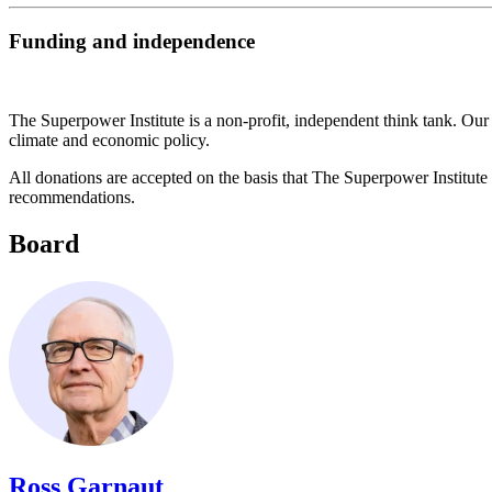
Funding and independence​​​​‌ ‍ ​‍​‍‌‍ ‌ ​‍‌‍‍‌‌‍‌ ‌‍‍‌‌‍ ‍​‍​‍​ ‍‍​‍​‍‌ ​ ‌‍​‌‌‍ ‍‌‍‍‌‌ ‌​‌ ‍‌​‍ ‍‌‍‍‌‌‍ ​‍​‍​‍ ​​‍​‍‌‍‍​‌ ​‍‌‍‌‌‌‍‌‍​‍​‍​ ‍‍​‍​‍‌‍‍​‌ ‌​‌ ‌​‌ ​​​ ‍‍​‍ ​‍ ‌‍ ​‌‍ ‌‍​ ‌‍​‌‌‍ ​‌‍‍​‌‍ ‌ ​ ‌ ‌​​ ‍‍​ ​ ​ ​ ​ ​ ​ ​ ​‍ ‌‍‍‌‌‍ ‍‌ ‌​‌‍‌‌‌‍ ‍‌ ‌​​‍ ‌‍‌‌‌‍‌​‌‍‍‌‌ ‌​​‍ ‌‍ ‌‌‍ ‌‍‌​‌‍‌‌​ ‌‌ ​​‌ ​‍‌‍‌‌‌ ​ ‌‍‌‌‌‍ ‍‌ ‌​‌‍​‌‌ ‌​‌‍‍‌‌‍ ‌‍ ‍​ ‍ ‌‍‍‌‌‍‌​​ ‌​ ​ ​ ‌ ‌‍‌​​ ‍‌​ ‌​​ ​​​ ‍‌​ ​ ​‍ ‌​ ​ ‌‍‌‍​ ‌ ​ ‌​​‍ ‌​ ‌​​ ​‍‌‍​‌​ ‌ ​‍ ‌​ ‍‌‌‍​‌‌‍‌‍‌‍‌‍​‍ ‌​ ‍​​ ‌ ​ ​‌‌‍​‍​ ‌‌‌‍​‍‌‍‌​‌‍‌‍​ ​ ‌‍​ ​ ‍​​ ​‌​ ‍ ‌ ‌​‌ ‍‌‌ ​​‌‍‌‌​ ‌‌ ​​‌‍​‌‌‍‌ ‌‍‌‌​ ‍ ‌ ​​‌‍​‌‌ ‌​‌‍‍​​ ‌‌ ​ ‌‍‌‌‌‍​ ‌ ‌​‌‍‍‌‌‍ ‌‍ ‍‌ ​ ​‍‌‌​ ‌‌‌​​‍‌‌ ‌‍‍ ‌‍‌‌‌ ‍‌​‍‌‌​ ​ ‌​‌​​‍‌‌​ ​ ‌​‌​​‍‌‌​ ​‍​ ​‍​ ‍‌​ ​‌​ ‍‌​ ​​​ ​‍​ ‌‌‌‍‌‍​ ​​‌‍​‌​ ‌‍​ ‌‌​ ​‍​‍‌‌​ ​‍​ ​‍​‍‌‌​ ‌‌‌​‌​​‍ ‍‌‍​ ‌‍ ‌‍ ​‌ ‌‌‌‍ ‌‌‍ ‍‌ ​ ​‍‌‌​ ‌‌‌​​‍‌‌ ‌‍‍ ‌‍‌‌‌ ‍‌​‍‌‌​ ​ ‌​‌​​‍‌‌​ ​ ‌​‌​​‍‌‌​ ​‍​ ​‍​ ‍​​ ‍​​ ‌‌​ ‌‌‌‍‌​​ ​​​ ‌ ‌‍​‍‌‍​‍‌‍​ ​ ‍‌​ ‍‌‌‍​‌​ ‍‌‌‍‌‍​ ‌‌​ ​ ​ ​‌‌‍‌‍​ ‌‍​ ‌‍‌‍‌‍​ ​‍​ ​‍​ ​​​ ​​​ ​​‌‍​‍​ ‌‍​ ​ ​ ​‌​ ​​​‍‌‌​ ​‍​ ​‍​‍‌‌​ ‌‌‌​‌​​‍ ‍‌‍​ ‌‍ ‌‍ ‍‌ ‌​‌‍‌‌‌‍ ‍‌ ‌​​‍‌‌​ ‌‌‌​​‍‌‌ ‌‍‍ ‌‍‌‌‌ ‍‌​‍‌‌​ ​ ‌​‌​​‍‌‌​ ​ ‌​‌​​‍‌‌​ ​‍​ ​‍​ ‌‌‌‍‌​​ ‌‍​ ​ ​ ​‌​ ‌ ​ ‌ ‌‍‌‍​ ‍​​ ‌‍‌‍​‌‌‍‌‌​‍‌‌​ ​‍​ ​‍​‍‌‌​ ‌‌‌​‌​​‍ ‍‌‍​ ‌‍‍​‌‍‍‌‌‍ ​‌‍‌​‌ ​‍‌‍‌‌‌‍ ‍​‍‌‌​ ‌‌‌​​‍‌‌ ‌‍‍ ‌‍‌‌‌ ‍‌​‍‌‌​ ​ ‌​‌​​‍‌‌​ ​ ‌​‌​​‍‌‌​ ​‍​ ​‍​ ​‍​ ‌ ‌‍‌‍​ ‍‌​ ‌‌​ ‌ ‌‍​ ​ ​​​ ‌​‌‍​‌​ ​​​ ‌‌​‍‌‌​ ​‍​ ​‍​‍‌‌​ ‌‌‌​‌​​‍ ‍‌ ‌​‌‍‌‌‌ ‍​‌ ‌​​ ‌‍​‍‌‍​‌‌ ​ ‌‍‌‌‌‌‌‌‌ ​‍‌‍ ​​ ‌‌‍‍​‌ ‌​‌ ‌​‌ ​​​‍‌‌​ ​ ‌​​‌​‍‌‌​ ​‍‌​‌‍​‍‌‌​ ​‍‌​‌‍‌‍ ​‌‍ ‌‍​ ‌‍​‌‌‍ ​‌‍‍​‌‍ ‌ ​ ‌ ‌​​‍‌‌​ ​ ‌​​‌​ ​ ​ ​ ​ ​ ​ ​ ​‍‌‍‌‍‍‌‌‍‌​​ ‌​ ​ ​ ‌ ‌‍‌​​ ‍‌​ ‌​​ ​​​ ‍‌​ ​ ​‍ ‌​ ​ ‌‍‌‍​ ‌ ​ ‌​​‍ ‌​ ‌​​ ​‍‌‍​‌​ ‌ ​‍ ‌​ ‍‌‌‍​‌‌‍‌‍‌‍‌‍​‍ ‌​ ‍​​ ‌ ​ ​‌‌‍​‍​ ‌‌‌‍​‍‌‍‌​‌‍‌‍​ ​ ‌‍​ ​ ‍​​ ​‌​‍‌‍‌ ‌​‌ ‍‌‌ ​​‌‍‌‌​ ‌‌ ​​‌‍​‌‌‍‌ ‌‍‌‌​‍‌‍‌ ​​‌‍​‌‌ ‌​‌‍‍​​ ‌‌ ​ ‌‍‌‌‌‍​ ‌ ‌​‌‍‍‌‌‍ ‌‍ ‍‌ ​ ​‍‌‌​ ‌‌‌​​‍‌‌ ‌‍‍ ‌‍‌‌‌ ‍‌​‍‌‌​ ​ ‌​‌​​‍‌‌​ ​ ‌​‌​​‍‌‌​ ​‍​ ​‍​ ‍‌​ ​‌​ ‍‌​ ​​​ ​‍​ ‌‌‌‍‌‍​ ​​‌‍​‌​ ‌‍​ ‌‌​ ​‍​‍‌‌​ ​‍​ ​‍​‍‌‌​ ‌‌‌​‌​​‍ ‍‌‍​ ‌‍ ‌‍ ​‌ ‌‌‌‍ ‌‌‍ ‍‌ ​ ​‍‌‌​ ‌‌‌​​‍‌‌ ‌‍‍ ‌‍‌‌‌ ‍‌​‍‌‌​ ​ ‌​‌​​‍‌‌​ ​ ‌​‌​​‍‌‌​ ​‍​ ​‍​ ‍​​ ‍​​ ‌‌​ ‌‌‌‍‌​​ ​​​ ‌ ‌‍​‍‌‍​‍‌‍​ ​ ‍‌​ ‍‌‌‍​‌​ ‍‌‌‍‌‍​ ‌‌​ ​ ​ ​‌‌‍‌‍​ ‌‍​ ‌‍‌‍‌‍​ ​‍​ ​‍​ ​​​ ​​​ ​​‌‍​‍​ ‌‍​ ​ ​ ​‌​ ​​​‍‌‌​ ​‍​ ​‍​‍‌‌​ ‌‌‌​‌​​‍ ‍‌‍​ ‌‍ ‌‍ ‍‌ ‌​‌‍‌‌‌‍ ‍‌ ‌​​‍‌‌​ ‌‌‌​​‍‌‌ ‌‍‍ ‌‍‌‌‌ ‍‌​‍‌‌​ ​ ‌​‌​​‍‌‌​ ​ ‌​‌​​‍‌‌​ ​‍​ ​‍​ ‌‌‌‍‌​​ ‌‍​ ​ ​ ​‌​ ‌ ​ ‌ ‌‍‌‍​ ‍​​ ‌‍‌‍​‌‌‍‌‌​‍‌‌​ ​‍​ ​‍​‍‌‌​ ‌‌‌​‌​​‍ ‍‌‍​ ‌‍‍​‌‍‍‌‌‍ ​‌‍‌​‌ ​‍‌‍‌‌‌‍ ‍​‍‌‌​ ‌‌‌​​‍‌‌ ‌‍‍ ‌‍‌‌‌ ‍‌​‍‌‌​ ​ ‌​‌​​‍‌‌​ ​ ‌​‌​​‍‌‌​ ​‍​ ​‍​ ​‍​ ‌ ‌‍‌‍​ ‍‌​ ‌‌​ ‌ ‌‍​ ​ ​​​ ‌​‌‍​‌​ ​​​ ‌‌​‍‌‌​ ​‍​ ​‍​‍‌‌​ ‌‌‌​‌​​‍ ‍‌ ‌​‌‍‌‌‌ ‍​‌ ‌​​‍‌‍‌ ​​‌‍‌‌‌ ​‍‌ ​ ‌ ​​‌‍‌‌‌‍​ ‌ ‌​‌‍‍‌‌ ‌‍‌‍‌‌​ ‌‌ ​​‌ ‌‌‌‍​‍‌‍ ​‌‍‍‌‌ ​ ‌‍‍​‌‍‌‌‌‍‌​​‍​‍‌ ‌
The Superpower Institute is a non-profit, independent think tank. Ou
climate and economic policy.​​​​‌ ‍ ​‍​‍‌‍ ‌ ​‍‌‍‍‌‌‍‌ ‌‍‍‌‌‍ ‍​‍​‍​ ‍‍​‍​‍‌ ​ ‌‍​‌‌‍ ‍‌‍‍‌‌ ‌​‌ ‍‌​‍ ‍‌‍‍‌‌‍ ​‍​‍​‍ ​​‍​‍‌‍‍​‌ ​‍‌‍‌‌‌‍‌‍​‍​‍​ ‍‍​‍​‍‌‍‍​‌ ‌​‌ ‌​‌ ​​​ ‍‍​‍ ​‍ ‌‍ ​‌‍ ‌‍​ ‌‍​‌‌‍ ​‌‍‍​‌‍ ‌ ​ ‌ ‌​​ ‍‍​ ​ ​ ​ ​ ​ ​ ​ ​‍ ‌‍‍‌‌‍ ‍‌ ‌​‌‍‌‌‌‍ ‍‌ ‌​​‍ ‌‍‌‌‌‍‌​‌‍‍‌‌ ‌​​‍ ‌‍ ‌‌‍ ‌‍‌​‌‍‌‌​ ‌‌ ​​‌ ​‍‌‍‌‌‌ ​ ‌‍‌‌‌‍ ‍‌ ‌​‌‍​‌‌ ‌​‌‍‍‌‌‍ ‌‍ ‍​ ‍ ‌‍‍‌‌‍‌​​ ‌​ ​ ​ ‌ ‌‍‌​​ ‍‌​ ‌​​ ​​​ ‍‌​ ​ ​‍ ‌​ ​ ‌‍‌‍​ ‌ ​ ‌​​‍ ‌​ ‌​​ ​‍‌‍​‌​ ‌ ​‍ ‌​ ‍‌‌‍​‌‌‍‌‍‌‍‌‍​‍ ‌​ ‍​​ ‌ ​ ​‌‌‍​‍​ ‌‌‌‍​‍‌‍‌​‌‍‌‍​ ​ ‌‍​ ​ ‍​​ ​‌​ ‍ ‌ ‌​‌ ‍‌‌ ​​‌‍‌‌​ ‌‌ ​​‌‍​‌‌‍‌ ‌‍‌‌​ ‍ ‌ ​​‌‍​‌‌ ‌​‌‍‍​​ ‌‌ ​ ‌‍‌‌‌‍​ ‌ ‌​‌‍‍‌‌‍ ‌‍ ‍‌ ​ ​‍‌‌​ ‌‌‌​​‍‌‌ ‌‍‍ ‌‍‌‌‌ ‍‌​‍‌‌​ ​ ‌​‌​​‍‌‌​ ​ ‌​‌​​‍‌‌​ ​‍​ ​‍​ ‍‌​ ​‌​ ‍‌​ ​​​ ​‍​ ‌‌‌‍‌‍​ ​​‌‍​‌​ ‌‍​ ‌‌​ ​‍​‍‌‌​ ​‍​ ​‍​‍‌‌​ ‌‌‌​‌​​‍ ‍‌‍​ ‌‍ ‌‍ ​‌ ‌‌‌‍ ‌‌‍ ‍‌ ​ ​‍‌‌​ ‌‌‌​​‍‌‌ ‌‍‍ ‌‍‌‌‌ ‍‌​‍‌‌​ ​ ‌​‌​​‍‌‌​ ​ ‌​‌​​‍‌‌​ ​‍​ ​‍​ ‍​​ ‍​​ ‌‌​ ‌‌‌‍‌​​ ​​​ ‌ ‌‍​‍‌‍​‍‌‍​ ​ ‍‌​ ‍‌‌‍​‌​ ‍‌‌‍‌‍​ ‌‌​ ​ ​ ​‌‌‍‌‍​ ‌‍​ ‌‍‌‍‌‍​ ​‍​ ​‍​ ​​​ ​​​ ​​‌‍​‍​ ‌‍​ ​ ​ ​‌​ ​​​‍‌‌​ ​‍​ ​‍​‍‌‌​ ‌‌‌​‌​​‍ ‍‌‍​ ‌‍ ‌‍ ‍‌ ‌​‌‍‌‌‌‍ ‍‌ ‌​​‍‌‌​ ‌‌‌​​‍‌‌ ‌‍‍ ‌‍‌‌‌ ‍‌​‍‌‌​ ​ ‌​‌​​‍‌‌​ ​ ‌​‌​​‍‌‌​ ​‍​ ​‍​ ‌‍‌‍‌‍​ ‍‌​ ​ ​ ​‌​ ​ ‌‍‌‍​ ‌ ‌‍​ ‌‍‌​​ ​‌​ ‍‌​‍‌‌​ ​‍​ ​‍​‍‌‌​ ‌‌‌​‌​​‍ ‍‌‍​ ‌‍‍​‌‍‍‌‌‍ ​‌‍‌​‌ ​‍‌‍‌‌‌‍ ‍​‍‌‌​ ‌‌‌​​‍‌‌ ‌‍‍ ‌‍‌‌‌ ‍‌​‍‌‌​ ​ ‌​‌​​‍‌‌​ ​ ‌​‌​​‍‌‌​ ​‍​ ​‍‌‍​‌‌‍‌​​ ​​​ ​ ​ ‍​‌‍‌‌​ ‌ ​ ​‌​ ‌‍‌‍​‌​ ‌​​ ‍​​‍‌‌​ ​‍​ ​‍​‍‌‌​ ‌‌‌​‌​​‍ ‍‌ ‌​‌‍‌‌‌ ‍​‌ ‌​​ ‌‍​‍‌‍​‌‌ ​ ‌‍‌‌‌‌‌‌‌ ​‍‌‍ ​​ ‌‌‍‍​‌ ‌​‌ ‌​‌ ​​​‍‌‌​ ​ ‌​​‌​‍‌‌​ ​‍‌​‌‍​‍‌‌​ ​‍‌​‌‍‌‍ ​‌‍ ‌‍​ ‌‍​‌‌‍ ​‌‍‍​‌‍ ‌ ​ ‌ ‌​​‍‌‌​ ​ ‌​​‌​ ​ ​ ​ ​ ​ ​ ​ ​‍‌‍‌‍‍‌‌‍‌​​ ‌​ ​ ​ ‌ ‌‍‌​​ ‍‌​ ‌​​ ​​​ ‍‌​ ​ ​‍ ‌​ ​ ‌‍‌‍​ ‌ ​ ‌​​‍ ‌​ ‌​​ ​‍‌‍​‌​ ‌ ​‍ ‌​ ‍‌‌‍​‌‌‍‌‍‌‍‌‍​‍ ‌​ ‍​​ ‌ ​ ​‌‌‍​‍​ ‌‌‌‍​‍‌‍‌​‌‍‌‍​ ​ ‌‍​ ​ ‍​​ ​‌​‍‌‍‌ ‌​‌ ‍‌‌ ​​‌‍‌‌​ ‌‌ ​​‌‍​‌‌‍‌ ‌‍‌‌​‍‌‍‌ ​​‌‍​‌‌ ‌​‌‍‍​​ ‌‌ ​ ‌‍‌‌‌‍​ ‌ ‌​‌‍‍‌‌‍ ‌‍ ‍‌ ​ ​‍‌‌​ ‌‌‌​​‍‌‌ ‌‍‍ ‌‍‌‌‌ ‍‌​‍‌‌​ ​ ‌​‌​​‍‌‌​ ​ ‌​‌​​‍‌‌​ ​‍​ ​‍​ ‍‌​ ​‌​ ‍‌​ ​​​ ​‍​ ‌‌‌‍‌‍​ ​​‌‍​‌​ ‌‍​ ‌‌​ ​‍​‍‌‌​ ​‍​ ​‍​‍‌‌​ ‌‌‌​‌​​‍ ‍‌‍​ ‌‍ ‌‍ ​‌ ‌‌‌‍ ‌‌‍ ‍‌ ​ ​‍‌‌​ ‌‌‌​​‍‌‌ ‌‍‍ ‌‍‌‌‌ ‍‌​‍‌‌​ ​ ‌​‌​​‍‌‌​ ​ ‌​‌​​‍‌‌​ ​‍​ ​‍​ ‍​​ ‍​​ ‌‌​ ‌‌‌‍‌​​ ​​​ ‌ ‌‍​‍‌‍​‍‌‍​ ​ ‍‌​ ‍‌‌‍​‌​ ‍‌‌‍‌‍​ ‌‌​ ​ ​ ​‌‌‍‌‍​ ‌‍​ ‌‍‌‍‌‍​ ​‍​ ​‍​ ​​​ ​​​ ​​‌‍​‍​ ‌‍​ ​ ​ ​‌​ ​​​‍‌‌​ ​‍​ ​‍​‍‌‌​ ‌‌‌​‌​​‍ ‍‌‍​ ‌‍ ‌‍ ‍‌ ‌​‌‍‌‌‌‍ ‍‌ ‌​​‍‌‌​ ‌‌‌​​‍‌‌ ‌‍‍ ‌‍‌‌‌ ‍‌​‍‌‌​ ​ ‌​‌​​‍‌‌​ ​ ‌​‌​​‍‌‌​ ​‍​ ​‍​ ‌‍‌‍‌‍​ ‍‌​ ​ ​ ​‌​ ​ ‌‍‌‍​ ‌ ‌‍​ ‌‍‌​​ ​‌​ ‍‌​‍‌‌​ ​‍​ ​‍​‍‌‌​ ‌‌‌​‌​​‍ ‍‌‍​ ‌‍‍​‌‍‍‌‌‍ ​‌‍‌​‌ ​‍‌‍‌‌‌‍ ‍​‍‌‌​ ‌‌‌​​‍‌‌ ‌‍‍ ‌‍‌‌‌ ‍‌​‍‌‌​ ​ ‌​‌​​‍‌‌​ ​ ‌​‌​​‍‌‌​ ​‍​ ​‍‌‍​‌‌‍‌​​ ​​​ ​ ​ ‍​‌‍‌‌​ ‌ ​ ​‌​ ‌‍‌‍​‌​ ‌​​ ‍​​‍‌‌​ ​‍​ ​‍​‍‌‌​ ‌‌‌​‌​​‍ ‍‌ ‌​‌‍‌‌‌ ‍​‌ ‌​​‍‌‍‌ ​​‌‍‌‌‌ ​‍‌ ​ ‌ ​​‌‍‌‌‌‍​ ‌ ‌​‌‍‍‌‌ ‌‍‌‍‌‌​ ‌‌ ​​‌ ‌‌‌‍​‍‌‍ ​‌‍‍‌‌ ​ ‌‍‍​‌‍‌‌‌‍‌​​‍​‍‌ ‌
All donations are accepted on the basis that The Superpower Institute 
recommendations.​​​​‌ ‍ ​‍​‍‌‍ ‌ ​‍‌‍‍‌‌‍‌ ‌‍‍‌‌‍ ‍​‍​‍​ ‍‍​‍​‍‌ ​ ‌‍​‌‌‍ ‍‌‍‍‌‌ ‌​‌ ‍‌​‍ ‍‌‍‍‌‌‍ ​‍​‍​‍ ​​‍​‍‌‍‍​‌ ​‍‌‍‌‌‌‍‌‍​‍​‍​ ‍‍​‍​‍‌‍‍​‌ ‌​‌ ‌​‌ ​​​ ‍‍​‍ ​‍ ‌‍ ​‌‍ ‌‍​ ‌‍​‌‌‍ ​‌‍‍​‌‍ ‌ ​ ‌ ‌​​ ‍‍​ ​ ​ ​ ​ ​ ​ ​ ​‍ ‌‍‍‌‌‍ ‍‌ ‌​‌‍‌‌‌‍ ‍‌ ‌​​‍ ‌‍‌‌‌‍‌​‌‍‍‌‌ ‌​​‍ ‌‍ ‌‌‍ ‌‍‌​‌‍‌‌​ ‌‌ ​​‌ ​‍‌‍‌‌‌ ​ ‌‍‌‌‌‍ ‍‌ ‌​‌‍​‌‌ ‌​‌‍‍‌‌‍ ‌‍ ‍​ ‍ ‌‍‍‌‌‍‌​​ ‌​ ​ ​ ‌ ‌‍‌​​ ‍‌​ ‌​​ ​​​ ‍‌​ ​ ​‍ ‌​ ​ ‌‍‌‍​ ‌ ​ ‌​​‍ ‌​ ‌​​ ​‍‌‍​‌​ ‌ ​‍ ‌​ ‍‌‌‍​‌‌‍‌‍‌‍‌‍​‍ ‌​ ‍​​ ‌ ​ ​‌‌‍​‍​ ‌‌‌‍​‍‌‍‌​‌‍‌‍​ ​ ‌‍​ ​ ‍​​ ​‌​ ‍ ‌ ‌​‌ ‍‌‌ ​​‌‍‌‌​ ‌‌ ​​‌‍​‌‌‍‌ ‌‍‌‌​ ‍ ‌ ​​‌‍​‌‌ ‌​‌‍‍​​ ‌‌ ​ ‌‍‌‌‌‍​ ‌ ‌​‌‍‍‌‌‍ ‌‍ ‍‌ ​ ​‍‌‌​ ‌‌‌​​‍‌‌ ‌‍‍ ‌‍‌‌‌ ‍‌​‍‌‌​ ​ ‌​‌​​‍‌‌​ ​ ‌​‌​​‍‌‌​ ​‍​ ​‍​ ‍‌​ ​‌​ ‍‌​ ​​​ ​‍​ ‌‌‌‍‌‍​ ​​‌‍​‌​ ‌‍​ ‌‌​ ​‍​‍‌‌​ ​‍​ ​‍​‍‌‌​ ‌‌‌​‌​​‍ ‍‌‍​ ‌‍ ‌‍ ​‌ ‌‌‌‍ ‌‌‍ ‍‌ ​ ​‍‌‌​ ‌‌‌​​‍‌‌ ‌‍‍ ‌‍‌‌‌ ‍‌​‍‌‌​ ​ ‌​‌​​‍‌‌​ ​ ‌​‌​​‍‌‌​ ​‍​ ​‍​ ‍​​ ‍​​ ‌‌​ ‌‌‌‍‌​​ ​​​ ‌ ‌‍​‍‌‍​‍‌‍​ ​ ‍‌​ ‍‌‌‍​‌​ ‍‌‌‍‌‍​ ‌‌​ ​ ​ ​‌‌‍‌‍​ ‌‍​ ‌‍‌‍‌‍​ ​‍​ ​‍​ ​​​ ​​​ ​​‌‍​‍​ ‌‍​ ​ ​ ​‌​ ​​​‍‌‌​ ​‍​ ​‍​‍‌‌​ ‌‌‌​‌​​‍ ‍‌‍​ ‌‍ ‌‍ ‍‌ ‌​‌‍‌‌‌‍ ‍‌ ‌​​‍‌‌​ ‌‌‌​​‍‌‌ ‌‍‍ ‌‍‌‌‌ ‍‌​‍‌‌​ ​ ‌​‌​​‍‌‌​ ​ ‌​‌​​‍‌‌​ ​‍​ ​‍​ ​​​ ‍‌​ ‍​​ ​ ‌‍‌​‌‍​ ​ ‌ ‌‍​‍​ ‌​​ ‌​‌‍‌​‌‍​‍​‍‌‌​ ​‍​ ​‍​‍‌‌​ ‌‌‌​‌​​‍ ‍‌‍​ ‌‍‍​‌‍‍‌‌‍ ​‌‍‌​‌ ​‍‌‍‌‌‌‍ ‍​‍‌‌​ ‌‌‌​​‍‌‌ ‌‍‍ ‌‍‌‌‌ ‍‌​‍‌‌​ ​ ‌​‌​​‍‌‌​ ​ ‌​‌​​‍‌‌​ ​‍​ ​‍‌‍​‌‌‍‌​​ ​​​ ​ ​ ‍​‌‍‌‌​ ‌ ​ ​‌​ ‌‍‌‍​‌​ ‌​​ ‍​​‍‌‌​ ​‍​ ​‍​‍‌‌​ ‌‌‌​‌​​‍ ‍‌ ‌​‌‍‌‌‌ ‍​‌ ‌​​ ‌‍​‍‌‍​‌‌ ​ ‌‍‌‌‌‌‌‌‌ ​‍‌‍ ​​ ‌‌‍‍​‌ ‌​‌ ‌​‌ ​​​‍‌‌​ ​ ‌​​‌​‍‌‌​ ​‍‌​‌‍​‍‌‌​ ​‍‌​‌‍‌‍ ​‌‍ ‌‍​ ‌‍​‌‌‍ ​‌‍‍​‌‍ ‌ ​ ‌ ‌​​‍‌‌​ ​ ‌​​‌​ ​ ​ ​ ​ ​ ​ ​ ​‍‌‍‌‍‍‌‌‍‌​​ ‌​ ​ ​ ‌ ‌‍‌​​ ‍‌​ ‌​​ ​​​ ‍‌​ ​ ​‍ ‌​ ​ ‌‍‌‍​ ‌ ​ ‌​​‍ ‌​ ‌​​ ​‍‌‍​‌​ ‌ ​‍ ‌​ ‍‌‌‍​‌‌‍‌‍‌‍‌‍​‍ ‌​ ‍​​ ‌ ​ ​‌‌‍​‍​ ‌‌‌‍​‍‌‍‌​‌‍‌‍​ ​ ‌‍​ ​ ‍​​ ​‌​‍‌‍‌ ‌​‌ ‍‌‌ ​​‌‍‌‌​ ‌‌ ​​‌‍​‌‌‍‌ ‌‍‌‌​‍‌‍‌ ​​‌‍​‌‌ ‌​‌‍‍​​ ‌‌ ​ ‌‍‌‌‌‍​ ‌ ‌​‌‍‍‌‌‍ ‌‍ ‍‌ ​ ​‍‌‌​ ‌‌‌​​‍‌‌ ‌‍‍ ‌‍‌‌‌ ‍‌​‍‌‌​ ​ ‌​‌​​‍‌‌​ ​ ‌​‌​​‍‌‌​ ​‍​ ​‍​ ‍‌​ ​‌​ ‍‌​ ​​​ ​‍​ ‌‌‌‍‌‍​ ​​‌‍​‌​ ‌‍​ ‌‌​ ​‍​‍‌‌​ ​‍​ ​‍​‍‌‌​ ‌‌‌​‌​​‍ ‍‌‍​ ‌‍ ‌‍ ​‌ ‌‌‌‍ ‌‌‍ ‍‌ ​ ​‍‌‌​ ‌‌‌​​‍‌‌ ‌‍‍ ‌‍‌‌‌ ‍‌​‍‌‌​ ​ ‌​‌​​‍‌‌​ ​ ‌​‌​​‍‌‌​ ​‍​ ​‍​ ‍​​ ‍​​ ‌‌​ ‌‌‌‍‌​​ ​​​ ‌ ‌‍​‍‌‍​‍‌‍​ ​ ‍‌​ ‍‌‌‍​‌​ ‍‌‌‍‌‍​ ‌‌​ ​ ​ ​‌‌‍‌‍​ ‌‍​ ‌‍‌‍‌‍​ ​‍​ ​‍​ ​​​ ​​​ ​​‌‍​‍​ ‌‍​ ​ ​ ​‌​ ​​​‍‌‌​ ​‍​ ​‍​‍‌‌​ ‌‌‌​‌​​‍ ‍‌‍​ ‌‍ ‌‍ ‍‌ ‌​‌‍‌‌‌‍ ‍‌ ‌​​‍‌‌​ ‌‌‌​​‍‌‌ ‌‍‍ ‌‍‌‌‌ ‍‌​‍‌‌​ ​ ‌​‌​​‍‌‌​ ​ ‌​‌​​‍‌‌​ ​‍​ ​‍​ ​​​ ‍‌​ ‍​​ ​ ‌‍‌​‌‍​ ​ ‌ ‌‍​‍​ ‌​​ ‌​‌‍‌​‌‍​‍​‍‌‌​ ​‍​ ​‍​‍‌‌​ ‌‌‌​‌​​‍ ‍‌‍​ ‌‍‍​‌‍‍‌‌‍ ​‌‍‌​‌ ​‍‌‍‌‌‌‍ ‍​‍‌‌​ ‌‌‌​​‍‌‌ ‌‍‍ ‌‍‌‌‌ ‍‌​‍‌‌​ ​ ‌​‌​​‍‌‌​ ​ ‌​‌​​‍‌‌​ ​‍​ ​‍‌‍​‌‌‍‌​​ ​​​ ​ ​ ‍​‌‍‌‌​ ‌ ​ ​‌​ ‌‍‌‍​‌​ ‌​​ ‍​​‍‌‌​ ​‍​ ​‍​‍‌‌​ ‌‌‌​‌​​‍ ‍‌ ‌​‌‍‌‌‌ ‍​‌ ‌​​‍‌‍‌ ​​‌‍‌‌‌ ​‍‌ ​ ‌ ​​‌‍‌‌‌‍​ ‌ ‌​‌‍‍‌‌ ‌‍‌‍‌‌​ ‌‌ ​​‌ ‌‌‌‍​‍‌‍ ​‌‍‍‌‌ ​ ‌‍‍​‌‍‌‌‌‍‌​​‍​‍‌ ‌
Board​​​​‌ ‍ ​‍​‍‌‍ ‌ ​‍‌‍‍‌‌‍‌ ‌‍‍‌‌‍ ‍​‍​‍​ ‍‍​‍​‍‌ ​ ‌‍​‌‌‍ ‍‌‍‍‌‌ ‌​‌ ‍‌​‍ ‍‌‍‍‌‌‍ ​‍​‍​‍ ​​‍​‍‌‍‍​‌ ​‍‌‍‌‌‌‍‌‍​‍​‍​ ‍‍​‍​‍‌‍‍​‌ ‌​‌ ‌​‌ ​​​ ‍‍​‍ ​‍ ‌‍ ​‌‍ ‌‍​ ‌‍​‌‌‍ ​‌‍‍​‌‍ ‌ ​ ‌ ‌​​ ‍‍​ ​ ​ ​ ​ ​ ​ ​ ​‍ ‌‍‍‌‌‍ ‍‌ ‌​‌‍‌‌‌‍ ‍‌ ‌​​‍ ‌‍‌‌‌‍‌​‌‍‍‌‌ ‌​​‍ ‌‍ ‌‌‍ ‌‍‌​‌‍‌‌​ ‌‌ ​​‌ ​‍‌‍‌‌‌ ​ ‌‍‌‌‌‍ ‍‌ ‌​‌‍​‌‌ ‌​‌‍‍‌‌‍ ‌‍ ‍​ ‍ ‌‍‍‌‌‍‌​​ ‌​ ​ ​ ‌ ‌‍‌​​ ‍‌​ ‌​​ ​​​ ‍‌​ ​ ​‍ ‌​ ​ ‌‍‌‍​ ‌ ​ ‌​​‍ ‌​ ‌​​ ​‍‌‍​‌​ ‌ ​‍ ‌​ ‍‌‌‍​‌‌‍‌‍‌‍‌‍​‍ ‌​ ‍​​ ‌ ​ ​‌‌‍​‍​ ‌‌‌‍​‍‌‍‌​‌‍‌‍​ ​ ‌‍​ ​ ‍​​ ​‌​ ‍ ‌ ‌​‌ ‍‌‌ ​​‌‍‌‌​ ‌‌ ​​‌‍​‌‌‍‌ ‌‍‌‌​ ‍ ‌ ​​‌‍​‌‌ ‌​‌‍‍​​ ‌‌ ​ ‌‍‌‌‌‍​ ‌ ‌​‌‍‍‌‌‍ ‌‍ ‍‌ ​ ​‍‌‌​ ‌‌‌​​‍‌‌ ‌‍‍ ‌‍‌‌‌ ‍‌​‍‌‌​ ​ ‌​‌​​‍‌‌​ ​ ‌​‌​​‍‌‌​ ​‍​ ​‍‌‍‌‌​ ​‌​ ​​‌‍​‍​ ‌ ‌‍‌‍‌‍​ ​ ‌​‌‍​ ‌‍​ ​ ‍​‌‍‌‍​‍‌‌​ ​‍​ ​‍​‍‌‌​ ‌‌‌​‌​​‍ ‍‌‍​ ‌‍ ‌‍ ​‌ ‌‌‌‍ ‌‌‍ ‍‌ ​ ​‍‌‌​ ‌‌‌​​‍‌‌ ‌‍‍ ‌‍‌‌‌ ‍‌​‍‌‌​ ​ ‌​‌​​‍‌‌​ ​ ‌​‌​​‍‌‌​ ​‍​ ​‍​ ‌ ​ ‌‍‌‍​‌‌‍​‌​ ‌‍​ ‍‌​ ‌​​ ​‍​ ​ ‌‍‌‍​ ‌ ‌‍​‌​‍‌‌​ ​‍​ ​‍​‍‌‌​ ‌‌‌​‌​​‍ ‍‌‍ ‍‌‍​‌‌‍ ‌‌‍‌‌​ ‌‍​‍‌‍​‌‌ ​ ‌‍‌‌‌‌‌‌‌ ​‍‌‍ ​​ ‌‌‍‍​‌ ‌​‌ ‌​‌ ​​​‍‌‌​ ​ ‌​​‌​‍‌‌​ ​‍‌​‌‍​‍‌‌​ ​‍‌​‌‍‌‍ ​‌‍ ‌‍​ ‌‍​‌‌‍ ​‌‍‍​‌‍ ‌ ​ ‌ ‌​​‍‌‌​ ​ ‌​​‌​ ​ ​ ​ ​ ​ ​ ​ ​‍‌‍‌‍‍‌‌‍‌​​ ‌​ ​ ​ ‌ ‌‍‌​​ ‍‌​ ‌​​ ​​​ ‍‌​ ​ ​‍ ‌​ ​ ‌‍‌‍​ ‌ ​ ‌​​‍ ‌​ ‌​​ ​‍‌‍​‌​ ‌ ​‍ ‌​ ‍‌‌‍​‌‌‍‌‍‌‍‌‍​‍ ‌​ ‍​​ ‌ ​ ​‌‌‍​‍​ ‌‌‌‍​‍‌‍‌​‌‍‌‍​ ​ ‌‍​ ​ ‍​​ ​‌​‍‌‍‌ ‌​‌ ‍‌‌ ​​‌‍‌‌​ ‌‌ ​​‌‍​‌‌‍‌ ‌‍‌‌​‍‌‍‌ ​​‌‍​‌‌ ‌​‌‍‍​​ ‌‌ ​ ‌‍‌‌‌‍​ ‌ ‌​‌‍‍‌‌‍ ‌‍ ‍‌ ​ ​‍‌‌​ ‌‌‌​​‍‌‌ ‌‍‍ ‌‍‌‌‌ ‍‌​‍‌‌​ ​ ‌​‌​​‍‌‌​ ​ ‌​‌​​‍‌‌​ ​‍​ ​‍‌‍‌‌​ ​‌​ ​​‌‍​‍​ ‌ ‌‍‌‍‌‍​ ​ ‌​‌‍​ ‌‍​ ​ ‍​‌‍‌‍​‍‌‌​ ​‍​ ​‍​‍‌‌​ ‌‌‌​‌​​‍ ‍‌‍​ ‌‍ ‌‍ ​‌ ‌‌‌‍ ‌‌‍ ‍‌ ​ ​‍‌‌​ ‌‌‌​​‍‌‌ ‌‍‍ ‌‍‌‌‌ ‍‌​‍‌‌​ ​ ‌​‌​​‍‌‌​ ​ ‌​‌​​‍‌‌​ ​‍​ ​‍​ ‌ ​ ‌‍‌‍​‌‌‍​‌​ ‌‍​ ‍‌​ ‌​​ ​‍​ ​ ‌‍‌‍​ ‌ ‌‍​‌​‍‌‌​ ​‍​ ​‍​‍‌‌​ ‌‌‌​‌​​‍ ‍‌‍ ‍‌‍​‌‌‍ ‌‌‍‌‌​‍‌‍‌ ​​‌‍‌‌‌ ​‍‌ ​ ‌ ​​‌‍‌‌‌‍​ ‌ ‌​‌‍‍‌‌ ‌‍‌‍‌‌​ ‌‌ ​​‌ ‌‌‌‍​‍‌‍ ​‌‍‍‌‌ ​ ‌‍‍​‌‍‌‌‌‍‌​​‍​‍‌ ‌
Ross Garnaut​​​​‌ ‍ ​‍​‍‌‍ ‌ ​‍‌‍‍‌‌‍‌ ‌‍‍‌‌‍ ‍​‍​‍​ ‍‍​‍​‍‌ ​ ‌‍​‌‌‍ ‍‌‍‍‌‌ ‌​‌ ‍‌​‍ ‍‌‍‍‌‌‍ ​‍​‍​‍ ​​‍​‍‌‍‍​‌ ​‍‌‍‌‌‌‍‌‍​‍​‍​ ‍‍​‍​‍‌‍‍​‌ ‌​‌ ‌​‌ ​​​ ‍‍​‍ ​‍ ‌‍ ​‌‍ ‌‍​ ‌‍​‌‌‍ ​‌‍‍​‌‍ ‌ ​ ‌ ‌​​ ‍‍​ ​ ​ ​ ​ ​ ​ ​ ​‍ ‌‍‍‌‌‍ ‍‌ ‌​‌‍‌‌‌‍ ‍‌ ‌​​‍ ‌‍‌‌‌‍‌​‌‍‍‌‌ ‌​​‍ ‌‍ ‌‌‍ ‌‍‌​‌‍‌‌​ ‌‌ ​​‌ ​‍‌‍‌‌‌ ​ ‌‍‌‌‌‍ ‍‌ ‌​‌‍​‌‌ ‌​‌‍‍‌‌‍ ‌‍ ‍​ ‍ ‌‍‍‌‌‍‌​​ ‌‌‍​‌​ ​ ‌‍‌‌‌‍​‌‌‍‌‍‌‍​‍​ ‌‌​ ​ ​‍ ‌‌‍​‌​ ‌‌​ ‌​​ ​‍​‍ ‌​ ‌​​ ​‌‌‍​‌​ ‌​​‍ ‌​ ‍​‌‍‌‍‌‍‌​‌‍‌‍​‍ ‌​ ​‍​ ​ ​ ‍​‌‍​ ‌‍​ ​ ‌‍​ ‍‌‌‍​‌​ ​ ‌‍‌​​ ​‍‌‍‌‌​ ‍ ‌ ‌​‌ ‍‌‌ ​​‌‍‌‌​ ‌‌‍​‌‌ ‌‌‌ ‌​‌‍‍​‌‍ ‌ ​‍​ ‍ ‌ ​​‌‍​‌‌ ‌​‌‍‍​​ ‌‌‍ ‍‌‍​‌‌‍ ‌‌‍‌‌​ ‌‍​‍‌‍​‌‌ ​ ‌‍‌‌‌‌‌‌‌ ​‍‌‍ ​​ ‌‌‍‍​‌ ‌​‌ ‌​‌ ​​​‍‌‌​ ​ ‌​​‌​‍‌‌​ ​‍‌​‌‍​‍‌‌​ ​‍‌​‌‍‌‍ ​‌‍ ‌‍​ ‌‍​‌‌‍ ​‌‍‍​‌‍ ‌ ​ ‌ ‌​​‍‌‌​ ​ ‌​​‌​ ​ ​ ​ ​ ​ ​ ​ ​‍‌‍‌‍‍‌‌‍‌​​ ‌‌‍​‌​ ​ ‌‍‌‌‌‍​‌‌‍‌‍‌‍​‍​ ‌‌​ ​ ​‍ ‌‌‍​‌​ ‌‌​ ‌​​ ​‍​‍ ‌​ ‌​​ ​‌‌‍​‌​ ‌​​‍ ‌​ ‍​‌‍‌‍‌‍‌​‌‍‌‍​‍ ‌​ ​‍​ ​ ​ ‍​‌‍​ ‌‍​ ​ ‌‍​ ‍‌‌‍​‌​ ​ ‌‍‌​​ ​‍‌‍‌‌​‍‌‍‌ ‌​‌ ‍‌‌ ​​‌‍‌‌​ ‌‌‍​‌‌ ‌‌‌ ‌​‌‍‍​‌‍ ‌ ​‍​‍‌‍‌ ​​‌‍​‌‌ ‌​‌‍‍​​ ‌‌‍ ‍‌‍​‌‌‍ ‌‌‍‌‌​‍‌‍‌ ​​‌‍‌‌‌ ​‍‌ ​ ‌ ​​‌‍‌‌‌‍​ ‌ ‌​‌‍‍‌‌ ‌‍‌‍‌‌​ ‌‌ ​​‌ ‌‌‌‍​‍‌‍ ​‌‍‍‌‌ ​ ‌‍‍​‌‍‌‌‌‍‌​​‍​‍‌ ‌