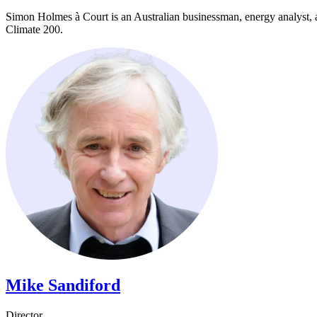
Simon Holmes à Court is an Australian businessman, energy analyst, 
Climate 200.​​​​‌ ‍ ​‍​‍‌‍ ‌ ​‍‌‍‍‌‌‍‌ ‌‍‍‌‌‍ ‍​‍​‍​ ‍‍​‍​‍‌ ​ ‌‍​‌‌‍ ‍‌‍‍‌‌ ‌​‌ ‍‌​‍ ‍‌‍‍‌‌‍ ​‍​‍​‍ ​​‍​‍‌‍‍​‌ ​‍‌‍‌‌‌‍‌‍​‍​‍​ ‍‍​‍​‍‌‍‍​‌ ‌​‌ ‌​‌ ​​​ ‍‍​‍ ​‍ ‌‍ ​‌‍ ‌‍​ ‌‍​‌‌‍ ​‌‍‍​‌‍ ‌ ​ ‌ ‌​​ ‍‍​ ​ ​ ​ ​ ​ ​ ​ ​‍ ‌‍‍‌‌‍ ‍‌ ‌​‌‍‌‌‌‍ ‍‌ ‌​​‍ ‌‍‌‌‌‍‌​‌‍‍‌‌ ‌​​‍ ‌‍ ‌‌‍ ‌‍‌​‌‍‌‌​ ‌‌ ​​‌ ​‍‌‍‌‌‌ ​ ‌‍‌‌‌‍ ‍‌ ‌​‌‍​‌‌ ‌​‌‍‍‌‌‍ ‌‍ ‍​ ‍ ‌‍‍‌‌‍‌​​ ‌​ ‍​​ ‌ ‌‍​ ​ ​‌‌‍​‌​ ‌‍‌‍​‍​ ‌‌​‍ ‌‌‍​‌‌‍​ ‌‍‌‍​ ‌‌​‍ ‌​ ‌​​ ‍​​ ‍​‌‍​‌​‍ ‌‌‍​‌​ ‌‌​ ‌​​ ​ ​‍ ‌‌‍​‍​ ‍​​ ‌​‌‍​‍​ ​‍​ ‌‌​ ​‍‌‍​‌‌‍​‌‌‍​ ​ ‍‌​ ​​​ ‍ ‌ ‌​‌ ‍‌‌ ​​‌‍‌‌​ ‌‌‍​‌‌ ‌‌‌ ‌​‌‍‍​‌‍ ‌ ​‍​ ‍ ‌ ​​‌‍​‌‌ ‌​‌‍‍​​ ‌‌‍‌​‌‍‌‌‌ ​ ‌‍​ ‌ ​‍‌‍‍‌‌ ​​‌ ‌​‌‍‍‌‌‍ ‌‍ ‍​ ‌‍​‍‌‍​‌‌ ​ ‌‍‌‌‌‌‌‌‌ ​‍‌‍ ​​ ‌‌‍‍​‌ ‌​‌ ‌​‌ ​​​‍‌‌​ ​ ‌​​‌​‍‌‌​ ​‍‌​‌‍​‍‌‌​ ​‍‌​‌‍‌‍ ​‌‍ ‌‍​ ‌‍​‌‌‍ ​‌‍‍​‌‍ ‌ ​ ‌ ‌​​‍‌‌​ ​ ‌​​‌​ ​ ​ ​ ​ ​ ​ ​ ​‍‌‍‌‍‍‌‌‍‌​​ ‌​ ‍​​ ‌ ‌‍​ ​ ​‌‌‍​‌​ ‌‍‌‍​‍​ ‌‌​‍ ‌‌‍​‌‌‍​ ‌‍‌‍​ ‌‌​‍ ‌​ ‌​​ ‍​​ ‍​‌‍​‌​‍ ‌‌‍​‌​ ‌‌​ ‌​​ ​ ​‍ ‌‌‍​‍​ ‍​​ ‌​‌‍​‍​ ​‍​ ‌‌​ ​‍‌‍​‌‌‍​‌‌‍​ ​ ‍‌​ ​​​‍‌‍‌ ‌​‌ ‍‌‌ ​​‌‍‌‌​ ‌‌‍​‌‌ ‌‌‌ ‌​‌‍‍​‌‍ ‌ ​‍​‍‌‍‌ ​​‌‍​‌‌ ‌​‌‍‍​​ ‌‌‍‌​‌‍‌‌‌ ​ ‌‍​ ‌ ​‍‌‍‍‌‌ ​​‌ ‌​‌‍‍‌‌‍ ‌‍ ‍​‍‌‍‌ ​​‌‍‌‌‌ ​‍‌ ​ ‌ ​​‌‍‌‌‌‍​ ‌ ‌​‌‍‍‌‌ ‌‍‌‍‌‌​ ‌‌ ​​‌ ‌‌‌‍​‍‌‍ ​‌‍‍‌‌ ​ ‌‍‍​‌‍‌‌‌‍‌​​‍​‍‌ ‌
Mike Sandiford​​​​‌ ‍ ​‍​‍‌‍ ‌ ​‍‌‍‍‌‌‍‌ ‌‍‍‌‌‍ ‍​‍​‍​ ‍‍​‍​‍‌ ​ ‌‍​‌‌‍ ‍‌‍‍‌‌ ‌​‌ ‍‌​‍ ‍‌‍‍‌‌‍ ​‍​‍​‍ ​​‍​‍‌‍‍​‌ ​‍‌‍‌‌‌‍‌‍​‍​‍​ ‍‍​‍​‍‌‍‍​‌ ‌​‌ ‌​‌ ​​​ ‍‍​‍ ​‍ ‌‍ ​‌‍ ‌‍​ ‌‍​‌‌‍ ​‌‍‍​‌‍ ‌ ​ ‌ ‌​​ ‍‍​ ​ ​ ​ ​ ​ ​ ​ ​‍ ‌‍‍‌‌‍ ‍‌ ‌​‌‍‌‌‌‍ ‍‌ ‌​​‍ ‌‍‌‌‌‍‌​‌‍‍‌‌ ‌​​‍ ‌‍ ‌‌‍ ‌‍‌​‌‍‌‌​ ‌‌ ​​‌ ​‍‌‍‌‌‌ ​ ‌‍‌‌‌‍ ‍‌ ‌​‌‍​‌‌ ‌​‌‍‍‌‌‍ ‌‍ ‍​ ‍ ‌‍‍‌‌‍‌​​ ‌‌‍​ ​ ‍‌​ ‌​​ ​​​ ‌​​ ​​​ ‌‍​ ‍​​‍ ‌‌‍​ ​ ‍‌‌‍‌​‌‍‌‌​‍ ‌​ ‌​‌‍‌‌​ ​‌​ ​‌​‍ ‌‌‍​‌‌‍‌‌‌‍‌‌​ ​​​‍ ‌​ ‍‌​ ‍​​ ​ ‌‍‌‌​ ‌‌​ ‍​​ ​‌‌‍​‍​ ​‌​ ​‍​ ‌ ​ ​​​ ‍ ‌ ‌​‌ ‍‌‌ ​​‌‍‌‌​ ‌‌‍​‌‌ ‌‌‌ ‌​‌‍‍​‌‍ ‌ ​‍​ ‍ ‌ ​​‌‍​‌‌ ‌​‌‍‍​​ ‌‌‍ ‍‌‍​‌‌‍ ‌‌‍‌‌​ ‌‍​‍‌‍​‌‌ ​ ‌‍‌‌‌‌‌‌‌ ​‍‌‍ ​​ ‌‌‍‍​‌ ‌​‌ ‌​‌ ​​​‍‌‌​ ​ ‌​​‌​‍‌‌​ ​‍‌​‌‍​‍‌‌​ ​‍‌​‌‍‌‍ ​‌‍ ‌‍​ ‌‍​‌‌‍ ​‌‍‍​‌‍ ‌ ​ ‌ ‌​​‍‌‌​ ​ ‌​​‌​ ​ ​ ​ ​ ​ ​ ​ ​‍‌‍‌‍‍‌‌‍‌​​ ‌‌‍​ ​ ‍‌​ ‌​​ ​​​ ‌​​ ​​​ ‌‍​ ‍​​‍ ‌‌‍​ ​ ‍‌‌‍‌​‌‍‌‌​‍ ‌​ ‌​‌‍‌‌​ ​‌​ ​‌​‍ ‌‌‍​‌‌‍‌‌‌‍‌‌​ ​​​‍ ‌​ ‍‌​ ‍​​ ​ ‌‍‌‌​ ‌‌​ ‍​​ ​‌‌‍​‍​ ​‌​ ​‍​ ‌ ​ ​​​‍‌‍‌ ‌​‌ ‍‌‌ ​​‌‍‌‌​ ‌‌‍​‌‌ ‌‌‌ ‌​‌‍‍​‌‍ ‌ ​‍​‍‌‍‌ ​​‌‍​‌‌ ‌​‌‍‍​​ ‌‌‍ ‍‌‍​‌‌‍ ‌‌‍‌‌​‍‌‍‌ ​​‌‍‌‌‌ ​‍‌ ​ ‌ ​​‌‍‌‌‌‍​ ‌ ‌​‌‍‍‌‌ ‌‍‌‍‌‌​ ‌‌ ​​‌ ‌‌‌‍​‍‌‍ ​‌‍‍‌‌ ​ ‌‍‍​‌‍‌‌‌‍‌​​‍​‍‌ ‌
Director​​​​‌ ‍ ​‍​‍‌‍ ‌ ​‍‌‍‍‌‌‍‌ ‌‍‍‌‌‍ ‍​‍​‍​ ‍‍​‍​‍‌ ​ ‌‍​‌‌‍ ‍‌‍‍‌‌ ‌​‌ ‍‌​‍ ‍‌‍‍‌‌‍ ​‍​‍​‍ ​​‍​‍‌‍‍​‌ ​‍‌‍‌‌‌‍‌‍​‍​‍​ ‍‍​‍​‍‌‍‍​‌ ‌​‌ ‌​‌ ​​​ ‍‍​‍ ​‍ ‌‍ ​‌‍ ‌‍​ ‌‍​‌‌‍ ​‌‍‍​‌‍ ‌ ​ ‌ ‌​​ ‍‍​ ​ ​ ​ ​ ​ ​ ​ ​‍ ‌‍‍‌‌‍ ‍‌ ‌​‌‍‌‌‌‍ ‍‌ ‌​​‍ ‌‍‌‌‌‍‌​‌‍‍‌‌ ‌​​‍ ‌‍ ‌‌‍ ‌‍‌​‌‍‌‌​ ‌‌ ​​‌ ​‍‌‍‌‌‌ ​ ‌‍‌‌‌‍ ‍‌ ‌​‌‍​‌‌ ‌​‌‍‍‌‌‍ ‌‍ ‍​ ‍ ‌‍‍‌‌‍‌​​ ‌‌‍​ ​ ‍‌​ ‌​​ ​​​ ‌​​ ​​​ ‌‍​ ‍​​‍ ‌‌‍​ ​ ‍‌‌‍‌​‌‍‌‌​‍ ‌​ ‌​‌‍‌‌​ ​‌​ ​‌​‍ ‌‌‍​‌‌‍‌‌‌‍‌‌​ ​​​‍ ‌​ ‍‌​ ‍​​ ​ ‌‍‌‌​ ‌‌​ ‍​​ ​‌‌‍​‍​ ​‌​ ​‍​ ‌ ​ ​​​ ‍ ‌ ‌​‌ ‍‌‌ ​​‌‍‌‌​ ‌‌‍​‌‌ ‌‌‌ ‌​‌‍‍​‌‍ ‌ ​‍​ ‍ ‌ ​​‌‍​‌‌ ‌​‌‍‍​​ ‌‌ ‌​‌‍‍‌‌ ‌​‌‍ ​‌‍‌‌​ ‌‍​‍‌‍​‌‌ ​ ‌‍‌‌‌‌‌‌‌ ​‍‌‍ ​​ ‌‌‍‍​‌ ‌​‌ ‌​‌ ​​​‍‌‌​ ​ ‌​​‌​‍‌‌​ ​‍‌​‌‍​‍‌‌​ ​‍‌​‌‍‌‍ ​‌‍ ‌‍​ ‌‍​‌‌‍ ​‌‍‍​‌‍ ‌ ​ ‌ ‌​​‍‌‌​ ​ ‌​​‌​ ​ ​ ​ ​ ​ ​ ​ ​‍‌‍‌‍‍‌‌‍‌​​ ‌‌‍​ ​ ‍‌​ ‌​​ ​​​ ‌​​ ​​​ ‌‍​ ‍​​‍ ‌‌‍​ ​ ‍‌‌‍‌​‌‍‌‌​‍ ‌​ ‌​‌‍‌‌​ ​‌​ ​‌​‍ ‌‌‍​‌‌‍‌‌‌‍‌‌​ ​​​‍ ‌​ ‍‌​ ‍​​ ​ ‌‍‌‌​ ‌‌​ ‍​​ ​‌‌‍​‍​ ​‌​ ​‍​ ‌ ​ ​​​‍‌‍‌ ‌​‌ ‍‌‌ ​​‌‍‌‌​ ‌‌‍​‌‌ ‌‌‌ ‌​‌‍‍​‌‍ ‌ ​‍​‍‌‍‌ ​​‌‍​‌‌ ‌​‌‍‍​​ ‌‌ ‌​‌‍‍‌‌ ‌​‌‍ ​‌‍‌‌​‍‌‍‌ ​​‌‍‌‌‌ ​‍‌ ​ ‌ ​​‌‍‌‌‌‍​ ‌ ‌​‌‍‍‌‌ ‌‍‌‍‌‌​ ‌‌ ​​‌ ‌‌‌‍​‍‌‍ ​‌‍‍‌‌ ​ ‌‍‍​‌‍‌‌‌‍‌​​‍​‍‌ ‌