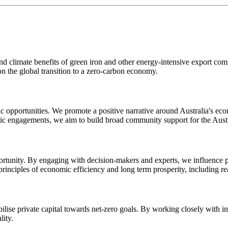
d climate benefits of green iron and other energy-intensive export co
 ​ ​ ​ ​ ​ ​ ​ ​‍‌‍‌‍‍‌‌‍‌​​ ‌​ ​ ​ ‌ ‌‍‌​​ ‍‌​ ‌​​ ​​​ ‍‌​ ​ ​‍ ‌​ ​ ‌‍‌‍​ ‌ ​ ‌​​‍ ‌​ ‌​​ ​‍‌‍​‌​ ‌ ​‍ ‌​ ‍‌‌‍​‌‌‍‌‍‌‍‌‍​‍ ‌​ ‍​​ ‌ ​ ​‌‌‍​‍​ ‌‌‌‍​‍‌‍‌​‌‍‌‍​ ​ ‌‍​ ​ ‍​​ ​‌​‍‌‍‌ ‌​‌ ‍‌‌ ​​‌‍‌‌​ ‌‌ ​​‌‍​‌‌‍‌ ‌‍‌‌​‍‌‍‌ ​​‌‍​‌‌ ‌​‌‍‍​​ ‌‌ ​ ‌‍‌‌‌‍​ ‌ ‌​‌‍‍‌‌‍ ‌‍ ‍‌ ​ ​‍‌‌​ ‌‌‌​​‍‌‌ ‌‍‍ ‌‍‌‌‌ ‍‌​‍‌‌​ ​ ‌​‌​​‍‌‌​ ​ ‌​‌​​‍‌‌​ ​‍​ ​‍​ ‍‌​ ​‌​ ‍‌​ ​​​ ​‍​ ‌‌‌‍‌‍​ ​​‌‍​‌​ ‌‍​ ‌‌​ ​‍​‍‌‌​ ​‍​ ​‍​‍‌‌​ ‌‌‌​‌​​‍ ‍‌‍​ ‌‍ ‌‍ ​‌ ‌‌‌‍ ‌‌‍ ‍‌ ​ ​‍‌‌​ ‌‌‌​​‍‌‌ ‌‍‍ ‌‍‌‌‌ ‍‌​‍‌‌​ ​ ‌​‌​​‍‌‌​ ​ ‌​‌​​‍‌‌​ ​‍​ ​‍​ ‌​‌‍​ ​ ‍‌​ ​‌​ ‌ ‌‍​‍​ ‌ ‌‍‌​‌‍‌​‌‍‌‍‌‍‌​‌‍​‌​ ‌ ​ ‍‌​ ​‌​ ‌ ​ ‌‍​ ​ ​ ‌‌‌‍​ ‌‍​‍‌‍‌​‌‍‌‍​ ‌ ​ ​​​ ​​​ ​​​ ‌ ‌‍​‍​ ​‌​ ‍‌​ ‍​​‍‌‌​ ​‍​ ​‍​‍‌‌​ ‌‌‌​‌​​‍ ‍‌‍​ ‌‍ ‌‍ ‍‌ ‌​‌‍‌‌‌‍ ‍‌ ‌​​‍‌‌​ ‌‌‌​​‍‌‌ ‌‍‍ ‌‍‌‌‌ ‍‌​‍‌‌​ ​ ‌​‌​​‍‌‌​ ​ ‌​‌​​‍‌‌​ ​‍​ ​‍​ ‍‌​ ​​‌‍‌‌​ ​ ​ ‌‍​ ‍​‌‍​‌​ ‌ ‌‍‌​​ ​​​ ‍‌‌‍​ ​‍‌‌​ ​‍​ ​‍​‍‌‌​ ‌‌‌​‌​​‍ ‍‌‍​ ‌‍‍​‌‍‍‌‌‍ ​‌‍‌​‌ ​‍‌‍‌‌‌‍ ‍​‍‌‌​ ‌‌‌​​‍‌‌ ‌‍‍ ‌‍‌‌‌ ‍‌​‍‌‌​ ​ ‌​‌​​‍‌‌​ ​ ‌​‌​​‍‌‌​ ​‍​ ​‍​ ​ ​ ​​​ ‍‌​ ‍‌​ ‌ ​ ‌‌‌‍​‍​ ​ ​ ‌‍​ ​ ‌‍‌​​ ‍​​ ​​​‍‌‌​ ​‍​ ​‍​‍‌‌​ ‌‌‌​‌​​‍ ‍‌ ‌​‌‍‌‌‌ ‍​‌ ‌​​‍‌‍‌ ​​‌‍‌‌‌ ​‍‌ ​ ‌ ​​‌‍‌‌‌‍​ ‌ ‌​‌‍‍‌‌ ‌‍‌‍‌‌​ ‌‌ ​​‌ ‌‌‌‍​‍‌‍ ​‌‍‍‌‌ ​ ‌‍‍​‌‍‌‌‌‍‌​​‍​‍‌ ‌
mic opportunities. We promote a positive narrative around Australia's e
​‍​ ​‍​‍‌‌​ ‌‌‌​‌​​‍ ‍‌‍​ ‌‍ ‌‍ ‍‌ ‌​‌‍‌‌‌‍ ‍‌ ‌​​‍‌‌​ ‌‌‌​​‍‌‌ ‌‍‍ ‌‍‌‌‌ ‍‌​‍‌‌​ ​ ‌​‌​​‍‌‌​ ​ ‌​‌​​‍‌‌​ ​‍​ ​‍​ ‌‌​ ​‌​ ‍​‌‍​‌​ ‌ ​ ​​‌‍‌​​ ​‍​ ​‍​ ​‍‌‍​ ‌‍‌‍​‍‌‌​ ​‍​ ​‍​‍‌‌​ ‌‌‌​‌​​‍ ‍‌‍​ ‌‍‍​‌‍‍‌‌‍ ​‌‍‌​‌ ​‍‌‍‌‌‌‍ ‍​‍‌‌​ ‌‌‌​​‍‌‌ ‌‍‍ ‌‍‌‌‌ ‍‌​‍‌‌​ ​ ‌​‌​​‍‌‌​ ​ ‌​‌​​‍‌‌​ ​‍​ ​‍‌‍‌‌​ ​ ‌‍​‍​ ​​​ ‌​‌‍​ ​ ‍​​ ‍​​ ​‌​ ​​​ ‌ ​ ‍​​ ​​​‍‌‌​ ​‍​ ​‍​‍‌‌​ ‌‌‌​‌​​‍ ‍‌ ‌​‌‍‌‌‌ ‍​‌ ‌​​ ‌‍​‍‌‍​‌‌ ​ ‌‍‌‌‌‌‌‌‌ ​‍‌‍ ​​ ‌‌‍‍​‌ ‌​‌ ‌​‌ ​​​‍‌‌​ ​ ‌​​‌​‍‌‌​ ​‍‌​‌‍​‍‌‌​ ​‍‌​‌‍‌‍ ​‌‍ ‌‍​ ‌‍​‌‌‍ ​‌‍‍​‌‍ ‌ ​ ‌ ‌​​‍‌‌​ ​ ‌​​‌​ ​ ​ ​ ​ ​ ​ ​ ​‍‌‍‌‍‍‌‌‍‌​​ ‌​ ​ ​ ‌ ‌‍‌​​ ‍‌​ ‌​​ ​​​ ‍‌​ ​ ​‍ ‌​ ​ ‌‍‌‍​ ‌ ​ ‌​​‍ ‌​ ‌​​ ​‍‌‍​‌​ ‌ ​‍ ‌​ ‍‌‌‍​‌‌‍‌‍‌‍‌‍​‍ ‌​ ‍​​ ‌ ​ ​‌‌‍​‍​ ‌‌‌‍​‍‌‍‌​‌‍‌‍​ ​ ‌‍​ ​ ‍​​ ​‌​‍‌‍‌ ‌​‌ ‍‌‌ ​​‌‍‌‌​ ‌‌ ​​‌‍​‌‌‍‌ ‌‍‌‌​‍‌‍‌ ​​‌‍​‌‌ ‌​‌‍‍​​ ‌‌ ​ ‌‍‌‌‌‍​ ‌ ‌​‌‍‍‌‌‍ ‌‍ ‍‌ ​ ​‍‌‌​ ‌‌‌​​‍‌‌ ‌‍‍ ‌‍‌‌‌ ‍‌​‍‌‌​ ​ ‌​‌​​‍‌‌​ ​ ‌​‌​​‍‌‌​ ​‍​ ​‍​ ‍‌​ ​‌​ ‍‌​ ​​​ ​‍​ ‌‌‌‍‌‍​ ​​‌‍​‌​ ‌‍​ ‌‌​ ​‍​‍‌‌​ ​‍​ ​‍​‍‌‌​ ‌‌‌​‌​​‍ ‍‌‍​ ‌‍ ‌‍ ​‌ ‌‌‌‍ ‌‌‍ ‍‌ ​ ​‍‌‌​ ‌‌‌​​‍‌‌ ‌‍‍ ‌‍‌‌‌ ‍‌​‍‌‌​ ​ ‌​‌​​‍‌‌​ ​ ‌​‌​​‍‌‌​ ​‍​ ​‍​ ‍‌‌‍​ ​ ‌‌​ ​ ​ ‍​​ ‍​​ ​​‌‍​‍‌‍‌​​ ‌ ‌‍​‍​ ​‍​ ​‍‌‍‌‍‌‍‌‍‌‍‌‌​ ‍​​ ‌‌​ ‌ ​ ‍​​ ​‍‌‍‌‍‌‍‌​‌‍​ ​ ​​‌‍​‍‌‍‌‌‌‍‌‍
ortunity. By engaging with decision-makers and experts, we influence po
​ ​‍​ ‍‌‌‍‌‍​ ‍​‌‍‌‌​ ‌​‌‍‌‌​ ‌‌‌‍‌​‌‍‌‌‌‍​‌​ ‌​​ ‌ ​ ‌‌​ ‍‌​ ‍‌​ ​‍​ ‌‌​ ​ ​ ‌‌​ ​‌​ ​‌​‍‌‌​ ​‍​ ​‍​‍‌‌​ ‌‌‌​‌​​‍ ‍‌‍​ ‌‍ ‌‍ ‍‌ ‌​‌‍‌‌‌‍ ‍‌ ‌​​‍‌‌​ ‌‌‌​​‍‌‌ ‌‍‍ ‌‍‌‌‌ ‍‌​‍‌‌​ ​ ‌​‌​​‍‌‌​ ​ ‌​‌​​‍‌‌​ ​‍​ ​‍‌‍​‌​ ‍‌​ ​​​ ​‌​ ‍‌​ ‌‌​ ‌​​ ​‍​ ‌‍​ ‌ ​ ‌‍​ ‌​​‍‌‌​ ​‍​ ​‍​‍‌‌​ ‌‌‌​‌​​‍ ‍‌‍​ ‌‍‍​‌‍‍‌‌‍ ​‌‍‌​‌ ​‍‌‍‌‌‌‍ ‍​‍‌‌​ ‌‌‌​​‍‌‌ ‌‍‍ ‌‍‌‌‌ ‍‌​‍‌‌​ ​ ‌​‌​​‍‌‌​ ​ ‌​‌​​‍‌‌​ ​‍​ ​‍​ ​​​ ​‍‌‍‌​​ ​‌​ ‌​​ ‍​​ ​‌​ ​‌‌‍​ ‌‍‌‌​ ​ ​ ‍​​ ​​​‍‌‌​ ​‍​ ​‍​‍‌‌​ ‌‌‌​‌​​‍ ‍‌ ‌​‌‍‌‌‌ ‍​‌ ‌​​ ‌‍​‍‌‍​‌‌ ​ ‌‍‌‌‌‌‌‌‌ ​‍‌‍ ​​ ‌‌‍‍​‌ ‌​‌ ‌​‌ ​​​‍‌‌​ ​ ‌​​‌​‍‌‌​ ​‍‌​‌‍​‍‌‌​ ​‍‌​‌‍‌‍ ​‌‍ ‌‍​ ‌‍​‌‌‍ ​‌‍‍​‌‍ ‌ ​ ‌ ‌​​‍‌‌​ ​ ‌​​‌​ ​ ​ ​ ​ ​ ​ ​ ​‍‌‍‌‍‍‌‌‍‌​​ ‌​ ​ ​ ‌ ‌‍‌​​ ‍‌​ ‌​​ ​​​ ‍‌​ ​ ​‍ ‌​ ​ ‌‍‌‍​ ‌ ​ ‌​​‍ ‌​ ‌​​ ​‍‌‍​‌​ ‌ ​‍ ‌​ ‍‌‌‍​‌‌‍‌‍‌‍‌‍​‍ ‌​ ‍​​ ‌ ​ ​‌‌‍​‍​ ‌‌‌‍​‍‌‍‌​‌‍‌‍​ ​ ‌‍​ ​ ‍​​ ​‌​‍‌‍‌ ‌​‌ ‍‌‌ ​​‌‍‌‌​ ‌‌ ​​‌‍​‌‌‍‌ ‌‍‌‌​‍‌‍‌ ​​‌‍​‌‌ ‌​‌‍‍​​ ‌‌ ​ ‌‍‌‌‌‍​ ‌ ‌​‌‍‍‌‌‍ ‌‍ ‍‌ ​ ​‍‌‌​ ‌‌‌​​‍‌‌ ‌‍‍ ‌‍‌‌‌ ‍‌​‍‌‌​ ​ ‌​‌​​‍‌‌​ ​ ‌​‌​​‍‌‌​ ​‍​ ​‍​ ‍‌​ ​‌​ ‍‌​ ​​​ ​‍​ ‌‌‌‍‌‍​ ​​‌‍​‌​ ‌‍​ ‌‌​ ​‍​‍‌‌​ ​‍​ ​‍​‍‌‌​ ‌‌‌​‌​​‍ ‍‌‍​ ‌‍ ‌‍ ​‌ ‌‌‌‍ ‌‌‍ ‍‌ ​ ​
ilise private capital towards net-zero goals. By working closely with in
‌​ ‌‍​ ​​​‍‌‌​ ​‍​ ​‍​‍‌‌​ ‌‌‌​‌​​‍ ‍‌ ‌​‌‍‌‌‌ ‍​‌ ‌​​‍‌‍‌ ​​‌‍‌‌‌ ​‍‌ ​ ‌ ​​‌‍‌‌‌‍​ ‌ ‌​‌‍‍‌‌ ‌‍‌‍‌‌​ ‌‌ ​​‌ ‌‌‌‍​‍‌‍ ​‌‍‍‌‌ ​ ‌‍‍​‌‍‌‌‌‍‌​​‍​‍‌ ‌