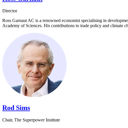
Director​​​​‌ ‍ ​‍​‍‌‍ ‌ ​‍‌‍‍‌‌‍‌ ‌‍‍‌‌‍ ‍​‍​‍​ ‍‍​‍​‍‌ ​ ‌‍​‌‌‍ ‍‌‍‍‌‌ ‌​‌ ‍‌​‍ ‍‌‍‍‌‌‍ ​‍​‍​‍ ​​‍​‍‌‍‍​‌ ​‍‌‍‌‌‌‍‌‍​‍​‍​ ‍‍​‍​‍‌‍‍​‌ ‌​‌ ‌​‌ ​​​ ‍‍​‍ ​‍ ‌‍ ​‌‍ ‌‍​ ‌‍​‌‌‍ ​‌‍‍​‌‍ ‌ ​ ‌ ‌​​ ‍‍​ ​ ​ ​ ​ ​ ​ ​ ​‍ ‌‍‍‌‌‍ ‍‌ ‌​‌‍‌‌‌‍ ‍‌ ‌​​‍ ‌‍‌‌‌‍‌​‌‍‍‌‌ ‌​​‍ ‌‍ ‌‌‍ ‌‍‌​‌‍‌‌​ ‌‌ ​​‌ ​‍‌‍‌‌‌ ​ ‌‍‌‌‌‍ ‍‌ ‌​‌‍​‌‌ ‌​‌‍‍‌‌‍ ‌‍ ‍​ ‍ ‌‍‍‌‌‍‌​​ ‌‌‍​‌​ ​ ‌‍‌‌‌‍​‌‌‍‌‍‌‍​‍​ ‌‌​ ​ ​‍ ‌‌‍​‌​ ‌‌​ ‌​​ ​‍​‍ ‌​ ‌​​ ​‌‌‍​‌​ ‌​​‍ ‌​ ‍​‌‍‌‍‌‍‌​‌‍‌‍​‍ ‌​ ​‍​ ​ ​ ‍​‌‍​ ‌‍​ ​ ‌‍​ ‍‌‌‍​‌​ ​ ‌‍‌​​ ​‍‌‍‌‌​ ‍ ‌ ‌​‌ ‍‌‌ ​​‌‍‌‌​ ‌‌‍​‌‌ ‌‌‌ ‌​‌‍‍​‌‍ ‌ ​‍​ ‍ ‌ ​​‌‍​‌‌ ‌​‌‍‍​​ ‌‌ ‌​‌‍‍‌‌ ‌​‌‍ ​‌‍‌‌​ ‌‍​‍‌‍​‌‌ ​ ‌‍‌‌‌‌‌‌‌ ​‍‌‍ ​​ ‌‌‍‍​‌ ‌​‌ ‌​‌ ​​​‍‌‌​ ​ ‌​​‌​‍‌‌​ ​‍‌​‌‍​‍‌‌​ ​‍‌​‌‍‌‍ ​‌‍ ‌‍​ ‌‍​‌‌‍ ​‌‍‍​‌‍ ‌ ​ ‌ ‌​​‍‌‌​ ​ ‌​​‌​ ​ ​ ​ ​ ​ ​ ​ ​‍‌‍‌‍‍‌‌‍‌​​ ‌‌‍​‌​ ​ ‌‍‌‌‌‍​‌‌‍‌‍‌‍​‍​ ‌‌​ ​ ​‍ ‌‌‍​‌​ ‌‌​ ‌​​ ​‍​‍ ‌​ ‌​​ ​‌‌‍​‌​ ‌​​‍ ‌​ ‍​‌‍‌‍‌‍‌​‌‍‌‍​‍ ‌​ ​‍​ ​ ​ ‍​‌‍​ ‌‍​ ​ ‌‍​ ‍‌‌‍​‌​ ​ ‌‍‌​​ ​‍‌‍‌‌​‍‌‍‌ ‌​‌ ‍‌‌ ​​‌‍‌‌​ ‌‌‍​‌‌ ‌‌‌ ‌​‌‍‍​‌‍ ‌ ​‍​‍‌‍‌ ​​‌‍​‌‌ ‌​‌‍‍​​ ‌‌ ‌​‌‍‍‌‌ ‌​‌‍ ​‌‍‌‌​‍‌‍‌ ​​‌‍‌‌‌ ​‍‌ ​ ‌ ​​‌‍‌‌‌‍​ ‌ ‌​‌‍‍‌‌ ‌‍‌‍‌‌​ ‌‌ ​​‌ ‌‌‌‍​‍‌‍ ​‌‍‍‌‌ ​ ‌‍‍​‌‍‌‌‌‍‌​​‍​‍‌ ‌
Ross Garnaut AC is a renowned economist specialising in development,
Academy of Sciences. His contributions to trade policy and climate change have made him a trusted adviser to successive Australian governments.​​​​‌ ‍ ​‍​‍‌‍ ‌ ​‍‌‍‍‌‌‍‌ ‌‍‍‌‌‍ ‍​‍​‍​ ‍‍​‍​‍‌ ​ ‌‍​‌‌‍ ‍‌‍‍‌‌ ‌​‌ ‍‌​‍ ‍‌‍‍‌‌‍ ​‍​‍​‍ ​​‍​‍‌‍‍​‌ ​‍‌‍‌‌‌‍‌‍​‍​‍​ ‍‍​‍​‍‌‍‍​‌ ‌​‌ ‌​‌ ​​​ ‍‍​‍ ​‍ ‌‍ ​‌‍ ‌‍​ ‌‍​‌‌‍ ​‌‍‍​‌‍ ‌ ​ ‌ ‌​​ ‍‍​ ​ ​ ​ ​ ​ ​ ​ ​‍ ‌‍‍‌‌‍ ‍‌ ‌​‌‍‌‌‌‍ ‍‌ ‌​​‍ ‌‍‌‌‌‍‌​‌‍‍‌‌ ‌​​‍ ‌‍ ‌‌‍ ‌‍‌​‌‍‌‌​ ‌‌ ​​‌ ​‍‌‍‌‌‌ ​ ‌‍‌‌‌‍ ‍‌ ‌​‌‍​‌‌ ‌​‌‍‍‌‌‍ ‌‍ ‍​ ‍ ‌‍‍‌‌‍‌​​ ‌‌‍​‌​ ​ ‌‍‌‌‌‍​‌‌‍‌‍‌‍​‍​ ‌‌​ ​ ​‍ ‌‌‍​‌​ ‌‌​ ‌​​ ​‍​‍ ‌​ ‌​​ ​‌‌‍​‌​ ‌​​‍ ‌​ ‍​‌‍‌‍‌‍‌​‌‍‌‍​‍ ‌​ ​‍​ ​ ​ ‍​‌‍​ ‌‍​ ​ ‌
Rod Sims​​​​‌ ‍ ​‍​‍‌‍ ‌ ​‍‌‍‍‌‌‍‌ ‌‍‍‌‌‍ ‍​‍​‍​ ‍‍​‍​‍‌ ​ ‌‍​‌‌‍ ‍‌‍‍‌‌ ‌​‌ ‍‌​‍ ‍‌‍‍‌‌‍ ​‍​‍​‍ ​​‍​‍‌‍‍​‌ ​‍‌‍‌‌‌‍‌‍​‍​‍​ ‍‍​‍​‍‌‍‍​‌ ‌​‌ ‌​‌ ​​​ ‍‍​‍ ​‍ ‌‍ ​‌‍ ‌‍​ ‌‍​‌‌‍ ​‌‍‍​‌‍ ‌ ​ ‌ ‌​​ ‍‍​ ​ ​ ​ ​ ​ ​ ​ ​‍ ‌‍‍‌‌‍ ‍‌ ‌​‌‍‌‌‌‍ ‍‌ ‌​​‍ ‌‍‌‌‌‍‌​‌‍‍‌‌ ‌​​‍ ‌‍ ‌‌‍ ‌‍‌​‌‍‌‌​ ‌‌ ​​‌ ​‍‌‍‌‌‌ ​ ‌‍‌‌‌‍ ‍‌ ‌​‌‍​‌‌ ‌​‌‍‍‌‌‍ ‌‍ ‍​ ‍ ‌‍‍‌‌‍‌​​ ‌​ ‌‌​ ‍​​ ‌‌​ ​‍‌‍‌​​ ‍‌​ ‌‍​ ‍​​‍ ‌​ ‍​​ ‍‌‌‍​‍​ ‌ ​‍ ‌​ ‌​​ ‍​​ ‌​‌‍‌‍​‍ ‌‌‍​‍​ ​‍​ ‍​​ ‌‍​‍ ‌​ ‍‌​ ‌‌​ ​‌‌‍​ ‌‍​‌​ ​ ​ ‍​​ ​‍‌‍​ ​ ​‌​ ‌​​ ‍‌​ ‍ ‌ ‌​‌ ‍‌‌ ​​‌‍‌‌​ ‌‌‍​‌‌ ‌‌‌ ‌​‌‍‍​‌‍ ‌ ​‍​ ‍ ‌ ​​‌‍​‌‌ ‌​‌‍‍​​ ‌‌‍ ‍‌‍​‌‌‍ ‌‌‍‌‌​ ‌‍​‍‌‍​‌‌ ​ ‌‍‌‌‌‌‌‌‌ ​‍‌‍ ​​ ‌‌‍‍​‌ ‌​‌ ‌​‌ ​​​‍‌‌​ ​ ‌​​‌​‍‌‌​ ​‍‌​‌‍​‍‌‌​ ​‍‌​‌‍‌‍ ​‌‍ ‌‍​ ‌‍​‌‌‍ ​‌‍‍​‌‍ ‌ ​ ‌ ‌​​‍‌‌​ ​ ‌​​‌​ ​ ​ ​ ​ ​ ​ ​ ​‍‌‍‌‍‍‌‌‍‌​​ ‌​ ‌‌​ ‍​​ ‌‌​ ​‍‌‍‌​​ ‍‌​ ‌‍​ ‍​​‍ ‌​ ‍​​ ‍‌‌‍​‍​ ‌ ​‍ ‌​ ‌​​ ‍​​ ‌​‌‍‌‍​‍ ‌‌‍​‍​ ​‍​ ‍​​ ‌‍​‍ ‌​ ‍‌​ ‌‌​ ​‌‌‍​ ‌‍​‌​ ​ ​ ‍​​ ​‍‌‍​ ​ ​‌​ ‌​​ ‍‌​‍‌‍‌ ‌​‌ ‍‌‌ ​​‌‍‌‌​ ‌‌‍​‌‌ ‌‌‌ ‌​‌‍‍​‌‍ ‌ ​‍​‍‌‍‌ ​​‌‍​‌‌ ‌​‌‍‍​​ ‌‌‍ ‍‌‍​‌‌‍ ‌‌‍‌‌​‍‌‍‌ ​​‌‍‌‌‌ ​‍‌ ​ ‌ ​​‌‍‌‌‌‍​ ‌ ‌​‌‍‍‌‌ ‌‍‌‍‌‌​ ‌‌ ​​‌ ‌‌‌‍​‍‌‍ ​‌‍‍‌‌ ​ ‌‍‍​‌‍‌‌‌‍‌​​‍​‍‌ ‌
Chair​​​​‌ ‍ ​‍​‍‌‍ ‌ ​‍‌‍‍‌‌‍‌ ‌‍‍‌‌‍ ‍​‍​‍​ ‍‍​‍​‍‌ ​ ‌‍​‌‌‍ ‍‌‍‍‌‌ ‌​‌ ‍‌​‍ ‍‌‍‍‌‌‍ ​‍​‍​‍ ​​‍​‍‌‍‍​‌ ​‍‌‍‌‌‌‍‌‍​‍​‍​ ‍‍​‍​‍‌‍‍​‌ ‌​‌ ‌​‌ ​​​ ‍‍​‍ ​‍ ‌‍ ​‌‍ ‌‍​ ‌‍​‌‌‍ ​‌‍‍​‌‍ ‌ ​ ‌ ‌​​ ‍‍​ ​ ​ ​ ​ ​ ​ ​ ​‍ ‌‍‍‌‌‍ ‍‌ ‌​‌‍‌‌‌‍ ‍‌ ‌​​‍ ‌‍‌‌‌‍‌​‌‍‍‌‌ ‌​​‍ ‌‍ ‌‌‍ ‌‍‌​‌‍‌‌​ ‌‌ ​​‌ ​‍‌‍‌‌‌ ​ ‌‍‌‌‌‍ ‍‌ ‌​‌‍​‌‌ ‌​‌‍‍‌‌‍ ‌‍ ‍​ ‍ ‌‍‍‌‌‍‌​​ ‌​ ‌‌​ ‍​​ ‌‌​ ​‍‌‍‌​​ ‍‌​ ‌‍​ ‍​​‍ ‌​ ‍​​ ‍‌‌‍​‍​ ‌ ​‍ ‌​ ‌​​ ‍​​ ‌​‌‍‌‍​‍ ‌‌‍​‍​ ​‍​ ‍​​ ‌‍​‍ ‌​ ‍‌​ ‌‌​ ​‌‌‍​ ‌‍​‌​ ​ ​ ‍​​ ​‍‌‍​ ​ ​‌​ ‌​​ ‍‌​ ‍ ‌ ‌​‌ ‍‌‌ ​​‌‍‌‌​ ‌‌‍​‌‌ ‌‌‌ ‌​‌‍‍​‌‍ ‌ ​‍​ ‍ ‌ ​​‌‍​‌‌ ‌​‌‍‍​​ ‌‌ ‌​‌‍‍‌‌ ‌​‌‍ ​‌‍‌‌​ ‌‍​‍‌‍​‌‌ ​ ‌‍‌‌‌‌‌‌‌ ​‍‌‍ ​​ ‌‌‍‍​‌ ‌​‌ ‌​‌ ​​​‍‌‌​ ​ ‌​​‌​‍‌‌​ ​‍‌​‌‍​‍‌‌​ ​‍‌​‌‍‌‍ ​‌‍ ‌‍​ ‌‍​‌‌‍ ​‌‍‍​‌‍ ‌ ​ ‌ ‌​​‍‌‌​ ​ ‌​​‌​ ​ ​ ​ ​ ​ ​ ​ ​‍‌‍‌‍‍‌‌‍‌​​ ‌​ ‌‌​ ‍​​ ‌‌​ ​‍‌‍‌​​ ‍‌​ ‌‍​ ‍​​‍ ‌​ ‍​​ ‍‌‌‍​‍​ ‌ ​‍ ‌​ ‌​​ ‍​​ ‌​‌‍‌‍​‍ ‌‌‍​‍​ ​‍​ ‍​​ ‌‍​‍ ‌​ ‍‌​ ‌‌​ ​‌‌‍​ ‌‍​‌​ ​ ​ ‍​​ ​‍‌‍​ ​ ​‌​ ‌​​ ‍‌​‍‌‍‌ ‌​‌ ‍‌‌ ​​‌‍‌‌​ ‌‌‍​‌‌ ‌‌‌ ‌​‌‍‍​‌‍ ‌ ​‍​‍‌‍‌ ​​‌‍​‌‌ ‌​‌‍‍​​ ‌‌ ‌​‌‍‍‌‌ ‌​‌‍ ​‌‍‌‌​‍‌‍‌ ​​‌‍‌‌‌ ​‍‌ ​ ‌ ​​‌‍‌‌‌‍​ ‌ ‌​‌‍‍‌‌ ‌‍‌‍‌‌​ ‌‌ ​​‌ ‌‌‌‍​‍‌‍ ​‌‍‍‌‌ ​ ‌‍‍​‌‍‌‌‌‍‌​​‍​‍‌ ‌, The Superpower Institute​​​​‌ ‍ ​‍​‍‌‍ ‌ ​‍‌‍‍‌‌‍‌ ‌‍‍‌‌‍ ‍​‍​‍​ ‍‍​‍​‍‌ ​ ‌‍​‌‌‍ ‍‌‍‍‌‌ ‌​‌ ‍‌​‍ ‍‌‍‍‌‌‍ ​‍​‍​‍ ​​‍​‍‌‍‍​‌ ​‍‌‍‌‌‌‍‌‍​‍​‍​ ‍‍​‍​‍‌‍‍​‌ ‌​‌ ‌​‌ ​​​ ‍‍​‍ ​‍ ‌‍ ​‌‍ ‌‍​ ‌‍​‌‌‍ ​‌‍‍​‌‍ ‌ ​ ‌ ‌​​ ‍‍​ ​ ​ ​ ​ ​ ​ ​ ​‍ ‌‍‍‌‌‍ ‍‌ ‌​‌‍‌‌‌‍ ‍‌ ‌​​‍ ‌‍‌‌‌‍‌​‌‍‍‌‌ ‌​​‍ ‌‍ ‌‌‍ ‌‍‌​‌‍‌‌​ ‌‌ ​​‌ ​‍‌‍‌‌‌ ​ ‌‍‌‌‌‍ ‍‌ ‌​‌‍​‌‌ ‌​‌‍‍‌‌‍ ‌‍ ‍​ ‍ ‌‍‍‌‌‍‌​​ ‌​ ‍​‌‍​ ​ ‍​​ ‍​​ ‍‌​ ‌‍‌‍‌‌‌‍​‍​‍ ‌​ ‌‌​ ​​​ ‌​‌‍​ ​‍ ‌​ ‌​​ ​‌​ ​ ‌‍‌‍​‍ ‌‌‍​‌​ ‍‌‌‍​ ‌‍​‍​‍ ‌‌‍‌‌‌‍‌‌​ ‍​‌‍​‌​ ​‌​ ‌‍​ ‍‌​ ‍‌​ ​​​ ​​​ ‍‌​ ​ ​ ‍ ‌ ‌​‌ ‍‌‌ ​​‌‍‌‌​ ‌‌‍ ‌ ​‍‌‍‌ ‌‍​‌‌‍ ‍‌‍‍‌‌ ​ ‌‍​‌‌ ‌​‌‍‍‌‌‍ ‌‍ ‍​ ‍ ‌ ​​‌‍​‌‌ ‌​‌‍‍​​ ‌‌‍ ‍‌‍​‌‌‍ ‌‌‍‌‌​ ‌‍​‍‌‍​‌‌ ​ ‌‍‌‌‌‌‌‌‌ ​‍‌‍ ​​ ‌‌‍‍​‌ ‌​‌ ‌​‌ ​​​‍‌‌​ ​ ‌​​‌​‍‌‌​ ​‍‌​‌‍​‍‌‌​ ​‍‌​‌‍‌‍ ​‌‍ ‌‍​ ‌‍​‌‌‍ ​‌‍‍​‌‍ ‌ ​ ‌ ‌​​‍‌‌​ ​ ‌​​‌​ ​ ​ ​ ​ ​ ​ ​ ​‍‌‍‌‍‍‌‌‍‌​​ ‌​ ‍​‌‍​ ​ ‍​​ ‍​​ ‍‌​ ‌‍‌‍‌‌‌‍​‍​‍ ‌​ ‌‌​ ​​​ ‌​‌‍​ ​‍ ‌​ ‌​​ ​‌​ ​ ‌‍‌‍​‍ ‌‌‍​‌​ ‍‌‌‍​ ‌‍​‍​‍ ‌‌‍‌‌‌‍‌‌​ ‍​‌‍​‌​ ​‌​ ‌‍​ ‍‌​ ‍‌​ ​​​ ​​​ ‍‌​ ​ ​‍‌‍‌ ‌​‌ ‍‌‌ ​​‌‍‌‌​ ‌‌‍ ‌ ​‍‌‍‌ ‌‍​‌‌‍ ‍‌‍‍‌‌ ​ ‌‍​‌‌ ‌​‌‍‍‌‌‍ ‌‍ ‍​‍‌‍‌ ​​‌‍​‌‌ ‌​‌‍‍​​ ‌‌‍ ‍‌‍​‌‌‍ ‌‌‍‌‌​‍‌‍‌ ​​‌‍‌‌‌ ​‍‌ ​ ‌ ​​‌‍‌‌‌‍​ ‌ ‌​‌‍‍‌‌ ‌‍‌‍‌‌​ ‌‌ ​​‌ ‌‌‌‍​‍‌‍ ​‌‍‍‌‌ ​ ‌‍‍​‌‍‌‌‌‍‌​​‍​‍‌ ‌