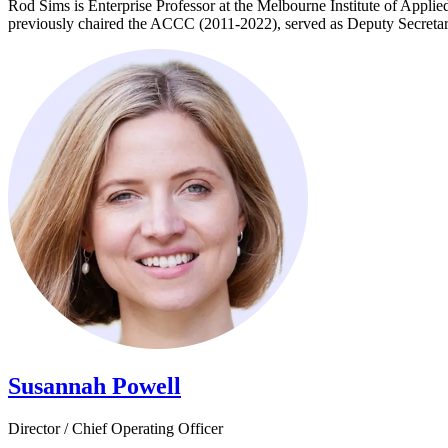
Rod Sims is Enterprise Professor at the Melbourne Institute of Appl
previously chaired the ACCC (2011-2022), served as Deputy Secretary (Economic) in the Department of Prime Minister and Cabinet, and Principal Economic Adviser to PM Bob Hawke (1988-1990). ​​​​‌ ‍ ​‍​‍‌‍ ‌ ​‍‌‍‍‌‌‍‌ ‌‍‍‌‌‍ ‍​‍​‍​ ‍‍​‍​‍‌ ​ ‌‍​‌‌‍ ‍‌‍‍‌‌ ‌​‌ ‍‌​‍ ‍‌‍‍‌‌‍ ​‍​‍​‍ ​​‍​‍‌‍‍​‌ ​‍‌‍‌‌‌‍‌‍​‍​‍​ ‍‍​‍​‍‌‍‍​‌ ‌​‌ ‌​‌ ​​​ ‍‍​‍ ​‍ ‌‍ ​‌‍ ‌‍​ ‌‍​‌‌‍ ​‌‍‍​‌‍ ‌ ​ ‌ ‌​​ ‍‍​ ​ ​ ​ ​ ​ ​ ​ ​‍ ‌‍‍‌‌‍ ‍‌ ‌​‌‍‌‌‌‍ ‍‌ ‌​​‍ ‌‍‌‌‌‍‌​‌‍‍‌‌ ‌​​‍ ‌‍ ‌‌‍ ‌‍‌
Susannah Powell​​​​‌ ‍ ​‍​‍‌‍ ‌ ​‍‌‍‍‌‌‍‌ ‌‍‍‌‌‍ ‍​‍​‍​ ‍‍​‍​‍‌ ​ ‌‍​‌‌‍ ‍‌‍‍‌‌ ‌​‌ ‍‌​‍ ‍‌‍‍‌‌‍ ​‍​‍​‍ ​​‍​‍‌‍‍​‌ ​‍‌‍‌‌‌‍‌‍​‍​‍​ ‍‍​‍​‍‌‍‍​‌ ‌​‌ ‌​‌ ​​​ ‍‍​‍ ​‍ ‌‍ ​‌‍ ‌‍​ ‌‍​‌‌‍ ​‌‍‍​‌‍ ‌ ​ ‌ ‌​​ ‍‍​ ​ ​ ​ ​ ​ ​ ​ ​‍ ‌‍‍‌‌‍ ‍‌ ‌​‌‍‌‌‌‍ ‍‌ ‌​​‍ ‌‍‌‌‌‍‌​‌‍‍‌‌ ‌​​‍ ‌‍ ‌‌‍ ‌‍‌​‌‍‌‌​ ‌‌ ​​‌ ​‍‌‍‌‌‌ ​ ‌‍‌‌‌‍ ‍‌ ‌​‌‍​‌‌ ‌​‌‍‍‌‌‍ ‌‍ ‍​ ‍ ‌‍‍‌‌‍‌​​ ‌‌‍‌‍‌‍‌‌​ ‍‌​ ‌‌​ ‌‌​ ‌‍​ ‍​​ ​‌​‍ ‌‌‍‌‍​ ‌ ​ ‌‌​ ‌​​‍ ‌​ ‌​​ ‌‌​ ‌ ​ ‍‌​‍ ‌‌‍​‌​ ​ ‌‍‌‍​ ‍​​‍ ‌‌‍‌‌​ ​‍​ ‌​‌‍​‌‌‍‌‌‌‍‌‌​ ‌‌​ ​‌​ ​‌‌‍​‍​ ​‍​ ‌ ​ ‍ ‌ ‌​‌ ‍‌‌ ​​‌‍‌‌​ ‌‌‍​‌‌ ‌‌‌ ‌​‌‍‍​‌‍ ‌ ​‍​ ‍ ‌ ​​‌‍​‌‌ ‌​‌‍‍​​ ‌‌‍ ‍‌‍​‌‌‍ ‌‌‍‌‌​ ‌‍​‍‌‍​‌‌ ​ ‌‍‌‌‌‌‌‌‌ ​‍‌‍ ​​ ‌‌‍‍​‌ ‌​‌ ‌​‌ ​​​‍‌‌​ ​ ‌​​‌​‍‌‌​ ​‍‌​‌‍​‍‌‌​ ​‍‌​‌‍‌‍ ​‌‍ ‌‍​ ‌‍​‌‌‍ ​‌‍‍​‌‍ ‌ ​ ‌ ‌​​‍‌‌​ ​ ‌​​‌​ ​ ​ ​ ​ ​ ​ ​ ​‍‌‍‌‍‍‌‌‍‌​​ ‌‌‍‌‍‌‍‌‌​ ‍‌​ ‌‌​ ‌‌​ ‌‍​ ‍​​ ​‌​‍ ‌‌‍‌‍​ ‌ ​ ‌‌​ ‌​​‍ ‌​ ‌​​ ‌‌​ ‌ ​ ‍‌​‍ ‌‌‍​‌​ ​ ‌‍‌‍​ ‍​​‍ ‌‌‍‌‌​ ​‍​ ‌​‌‍​‌‌‍‌‌‌‍‌‌​ ‌‌​ ​‌​ ​‌‌‍​‍​ ​‍​ ‌ ​‍‌‍‌ ‌​‌ ‍‌‌ ​​‌‍‌‌​ ‌‌‍​‌‌ ‌‌‌ ‌​‌‍‍​‌‍ ‌ ​‍​‍‌‍‌ ​​‌‍​‌‌ ‌​‌‍‍​​ ‌‌‍ ‍‌‍​‌‌‍ ‌‌‍‌‌​‍‌‍‌ ​​‌‍‌‌‌ ​‍‌ ​ ‌ ​​‌‍‌‌‌‍​ ‌ ‌​‌‍‍‌‌ ‌‍‌‍‌‌​ ‌‌ ​​‌ ‌‌‌‍​‍‌‍ ​‌‍‍‌‌ ​ ‌‍‍​‌‍‌‌‌‍‌​​‍​‍‌ ‌
Director / Chief Operating Officer​​​​‌ ‍ ​‍​‍‌‍ ‌ ​‍‌‍‍‌‌‍‌ ‌‍‍‌‌‍ ‍​‍​‍​ ‍‍​‍​‍‌ ​ ‌‍​‌‌‍ ‍‌‍‍‌‌ ‌​‌ ‍‌​‍ ‍‌‍‍‌‌‍ ​‍​‍​‍ ​​‍​‍‌‍‍​‌ ​‍‌‍‌‌‌‍‌‍​‍​‍​ ‍‍​‍​‍‌‍‍​‌ ‌​‌ ‌​‌ ​​​ ‍‍​‍ ​‍ ‌‍ ​‌‍ ‌‍​ ‌‍​‌‌‍ ​‌‍‍​‌‍ ‌ ​ ‌ ‌​​ ‍‍​ ​ ​ ​ ​ ​ ​ ​ ​‍ ‌‍‍‌‌‍ ‍‌ ‌​‌‍‌‌‌‍ ‍‌ ‌​​‍ ‌‍‌‌‌‍‌​‌‍‍‌‌ ‌​​‍ ‌‍ ‌‌‍ ‌‍‌​‌‍‌‌​ ‌‌ ​​‌ ​‍‌‍‌‌‌ ​ ‌‍‌‌‌‍ ‍‌ ‌​‌‍​‌‌ ‌​‌‍‍‌‌‍ ‌‍ ‍​ ‍ ‌‍‍‌‌‍‌​​ ‌‌‍‌‍‌‍‌‌​ ‍‌​ ‌‌​ ‌‌​ ‌‍​ ‍​​ ​‌​‍ ‌‌‍‌‍​ ‌ ​ ‌‌​ ‌​​‍ ‌​ ‌​​ ‌‌​ ‌ ​ ‍‌​‍ ‌‌‍​‌​ ​ ‌‍‌‍​ ‍​​‍ ‌‌‍‌‌​ ​‍​ ‌​‌‍​‌‌‍‌‌‌‍‌‌​ ‌‌​ ​‌​ ​‌‌‍​‍​ ​‍​ ‌ ​ ‍ ‌ ‌​‌ ‍‌‌ ​​‌‍‌‌​ ‌‌‍​‌‌ ‌‌‌ ‌​‌‍‍​‌‍ ‌ ​‍​ ‍ ‌ ​​‌‍​‌‌ ‌​‌‍‍​​ ‌‌ ‌​‌‍‍‌‌ ‌​‌‍ ​‌‍‌‌​ ‌‍​‍‌‍​‌‌ ​ ‌‍‌‌‌‌‌‌‌ ​‍‌‍ ​​ ‌‌‍‍​‌ ‌​‌ ‌​‌ ​​​‍‌‌​ ​ ‌​​‌​‍‌‌​ ​‍‌​‌‍​‍‌‌​ ​‍‌​‌‍‌‍ ​‌‍ ‌‍​ ‌‍​‌‌‍ ​‌‍‍​‌‍ ‌ ​ ‌ ‌​​‍‌‌​ ​ ‌​​‌​ ​ ​ ​ ​ ​ ​ ​ ​‍‌‍‌‍‍‌‌‍‌​​ ‌‌‍‌‍‌‍‌‌​ ‍‌​ ‌‌​ ‌‌​ ‌‍​ ‍​​ ​‌​‍ ‌‌‍‌‍​ ‌ ​ ‌‌​ ‌​​‍ ‌​ ‌​​ ‌‌​ ‌ ​ ‍‌​‍ ‌‌‍​‌​ ​ ‌‍‌‍​ ‍​​‍ ‌‌‍‌‌​ ​‍​ ‌​‌‍​‌‌‍‌‌‌‍‌‌​ ‌‌​ ​‌​ ​‌‌‍​‍​ ​‍​ ‌ ​‍‌‍‌ ‌​‌ ‍‌‌ ​​‌‍‌‌​ ‌‌‍​‌‌ ‌‌‌ ‌​‌‍‍​‌‍ ‌ ​‍​‍‌‍‌ ​​‌‍​‌‌ ‌​‌‍‍​​ ‌‌ ‌​‌‍‍‌‌ ‌​‌‍ ​‌‍‌‌​‍‌‍‌ ​​‌‍‌‌‌ ​‍‌ ​ ‌ ​​‌‍‌‌‌‍​ ‌ ‌​‌‍‍‌‌ ‌‍‌‍‌‌​ ‌‌ ​​‌ ‌‌‌‍​‍‌‍ ​‌‍‍‌‌ ​ ‌‍‍​‌‍‌‌‌‍‌​​‍​‍‌ ‌