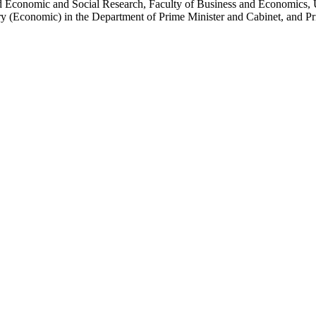
ied Economic and Social Research, Faculty of Business and Economics, 
​‌‍‌‌​ ‌‌ ​​‌ ​‍‌‍‌‌‌ ​ ‌‍‌‌‌‍ ‍‌ ‌​‌‍​‌‌ ‌​‌‍‍‌‌‍ ‌‍ ‍​ ‍ ‌‍‍‌‌‍‌​​ ‌​ ‌‌​ ‍​​ ‌‌​ ​‍‌‍‌​​ ‍‌​ ‌‍​ ‍​​‍ ‌​ ‍​​ ‍‌‌‍​‍​ ‌ ​‍ ‌​ ‌​​ ‍​​ ‌​‌‍‌‍​‍ ‌‌‍​‍​ ​‍​ ‍​​ ‌‍​‍ ‌​ ‍‌​ ‌‌​ ​‌‌‍​ ‌‍​‌​ ​ ​ ‍​​ ​‍‌‍​ ​ ​‌​ ‌​​ ‍‌​ ‍ ‌ ‌​‌ ‍‌‌ ​​‌‍‌‌​ ‌‌‍​‌‌ ‌‌‌ ‌​‌‍‍​‌‍ ‌ ​‍​ ‍ ‌ ​​‌‍​‌‌ ‌​‌‍‍​​ ‌‌‍‌​‌‍‌‌‌ ​ ‌‍​ ‌ ​‍‌‍‍‌‌ ​​‌ ‌​‌‍‍‌‌‍ ‌‍ ‍​ ‌‍​‍‌‍​‌‌ ​ ‌‍‌‌‌‌‌‌‌ ​‍‌‍ ​​ ‌‌‍‍​‌ ‌​‌ ‌​‌ ​​​‍‌‌​ ​ ‌​​‌​‍‌‌​ ​‍‌​‌‍​‍‌‌​ ​‍‌​‌‍‌‍ ​‌‍ ‌‍​ ‌‍​‌‌‍ ​‌‍‍​‌‍ ‌ ​ ‌ ‌​​‍‌‌​ ​ ‌​​‌