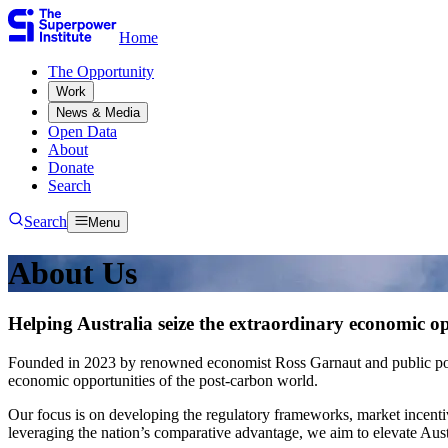
Home
The Opportunity​​​​‌ ‍ ​‍​‍‌‍ ‌ ​‍‌‍‍‌‌‍‌ ‌‍‍‌‌‍ ‍​‍​‍​ ‍‍​‍​‍‌ ​ ‌‍​‌‌‍ ‍‌‍‍‌‌ ‌​‌ ‍‌​‍ ‍‌‍‍‌‌‍ ​‍​‍​‍ ​​‍​‍‌‍‍​‌ ​‍‌‍‌‌‌‍‌‍​‍​‍​ ‍‍​‍​‍‌‍‍​‌ ‌​‌ ‌​‌ ​​​ ‍‍​‍ ​‍ ‌‍ ​‌‍ ‌‍​ ‌‍​‌‌‍ ​‌‍‍​‌‍ ‌ ​ ‌ ‌​​ ‍‍​ ​ ​ ​ ​ ​ ​ ​ ​‍ ‌‍‍‌‌‍ ‍‌ ‌​‌‍‌‌‌‍ ‍‌ ‌​​‍ ‌‍‌‌‌‍‌​‌‍‍‌‌ ‌​​‍ ‌‍ ‌‌‍ ‌‍‌​‌‍‌‌​ ‌‌ ​​‌ ​‍‌‍‌‌‌ ​ ‌‍‌‌‌‍ ‍‌ ‌​‌‍​‌‌ ‌​‌‍‍‌‌‍ ‌‍ ‍​ ‍ ‌‍‍‌‌‍‌​​ ‌​ ​‍​ ‌‍​ ‌‌​ ‌‍​ ​​‌‍‌‌​ ‍​​ ​​​‍ ‌​ ‌ ​ ‌​​ ‌‍​ ‌‌​‍ ‌​ ‌​​ ‍​​ ​ ​ ‍‌​‍ ‌​ ‍​​ ‌‍​ ​‍​ ‍‌​‍ ‌​ ‌‌​ ‌‌​ ‌ ​ ​‍‌‍‌‍​ ‍​​ ​‍​ ‍‌​ ‌‌​ ‍​​ ​​‌‍‌‌​ ‍ ‌ ‌​‌ ‍‌‌ ​​‌‍‌‌​ ‌‌ ​ ‌‍‌‌‌ ‌​‌ ‌​‌‍‍‌‌‍ ‍‌‍‌ ‌ ​ ​ ‍ ‌ ​​‌‍​‌‌ ‌​‌‍‍​​ ‌‌ ​ ‌‍‍‌‌ ‌​‌‍‌‌‌​ ‍‌‍​‌‌ ‌‍‌​‍‌‌ ‌​‌‍‌‌‌‍ ‌‌ ​ ​‍‌‌​ ‌‌‌​​‍‌‌ ‌‍‍ ‌‍‌‌‌ ‍‌​‍‌‌​ ​ ‌​‌​​‍‌‌​ ​ ‌​‌​​‍‌‌​ ​‍​ ​‍‌‍‌‌‌‍​‍‌‍‌‌‌‍​ ‌‍​‍‌‍​‌​ ​​​ ​​​ ​​​ ‌​​ ​​‌‍​ ​‍‌‌​ ​‍​ ​‍​‍‌‌​ ‌‌‌​‌​​‍ ‍‌‍ ​‌‍​‌‌‍​‍‌‍‌‌‌‍ ​​ ‌‍​‍‌‍​‌‌ ​ ‌‍‌‌‌‌‌‌‌ ​‍‌‍ ​​ ‌‌‍‍​‌ ‌​‌ ‌​‌ ​​​‍‌‌​ ​ ‌​​‌​‍‌‌​ ​‍‌​‌‍​‍‌‌​ ​‍‌​‌‍‌‍ ​‌‍ ‌‍​ ‌‍​‌‌‍ ​‌‍‍​‌‍ ‌ ​ ‌ ‌​​‍‌‌​ ​ ‌​​‌​ ​ ​ ​ ​ ​ ​ ​ ​‍‌‍‌‍‍‌‌‍‌​​ ‌​ ​‍​ ‌‍​ ‌‌​ ‌‍​ ​​‌‍‌‌​ ‍​​ ​​​‍ ‌​ ‌ ​ ‌​​ ‌‍​ ‌‌​‍ ‌​ ‌​​ ‍​​ ​ ​ ‍‌​‍ ‌​ ‍​​ ‌‍​ ​‍​ ‍‌​‍ ‌​ ‌‌​ ‌‌​ ‌ ​ ​‍‌‍‌‍​ ‍​​ ​‍​ ‍‌​ ‌‌​ ‍​​ ​​‌‍‌‌​‍‌‍‌ ‌​‌ ‍‌‌ ​​‌‍‌‌​ ‌‌ ​ ‌‍‌‌‌ ‌​‌ ‌​‌‍‍‌‌‍ ‍‌‍‌ ‌ ​ ​‍‌‍‌ ​​‌‍​‌‌ ‌​‌‍‍​​ ‌‌ ​ ‌‍‍‌‌ ‌​‌‍‌‌‌​ ‍‌‍​‌‌ ‌‍‌​‍‌‌ ‌​‌‍‌‌‌‍ ‌‌ ​ ​‍‌‌​ ‌‌‌​​‍‌‌ ‌‍‍ ‌‍‌‌‌ ‍‌​‍‌‌​ ​ ‌​‌​​‍‌‌​ ​ ‌​‌​​‍‌‌​ ​‍​ ​‍‌‍‌‌‌‍​‍‌‍‌‌‌‍​ ‌‍​‍‌‍​‌​ ​​​ ​​​ ​​​ ‌​​ ​​‌‍​ ​‍‌‌​ ​‍​ ​‍​‍‌‌​ ‌‌‌​‌​​‍ ‍‌‍ ​‌‍​‌‌‍​‍‌‍‌‌‌‍ ​​‍‌‍‌ ​​‌‍‌‌‌ ​‍‌ ​ ‌ ​​‌‍‌‌‌‍​ ‌ ‌​‌‍‍‌‌ ‌‍‌‍‌‌​ ‌‌ ​​‌ ‌‌‌‍​‍‌‍ ​‌‍‍‌‌ ​ ‌‍‍​‌‍‌‌‌‍‌​​‍​‍‌ ‌
Work​​​​‌ ‍ ​‍​‍‌‍ ‌ ​‍‌‍‍‌‌‍‌ ‌‍‍‌‌‍ ‍​‍​‍​ ‍‍​‍​‍‌ ​ ‌‍​‌‌‍ ‍‌‍‍‌‌ ‌​‌ ‍‌​‍ ‍‌‍‍‌‌‍ ​‍​‍​‍ ​​‍​‍‌‍‍​‌ ​‍‌‍‌‌‌‍‌‍​‍​‍​ ‍‍​‍​‍‌‍‍​‌ ‌​‌ ‌​‌ ​​​ ‍‍​‍ ​‍ ‌‍ ​‌‍ ‌‍​ ‌‍​‌‌‍ ​‌‍‍​‌‍ ‌ ​ ‌ ‌​​ ‍‍​ ​ ​ ​ ​ ​ ​ ​ ​‍ ‌‍‍‌‌‍ ‍‌ ‌​‌‍‌‌‌‍ ‍‌ ‌​​‍ ‌‍‌‌‌‍‌​‌‍‍‌‌ ‌​​‍ ‌‍ ‌‌‍ ‌‍‌​‌‍‌‌​ ‌‌ ​​‌ ​‍‌‍‌‌‌ ​ ‌‍‌‌‌‍ ‍‌ ‌​‌‍​‌‌ ‌​‌‍‍‌‌‍ ‌‍ ‍​ ‍ ‌‍‍‌‌‍‌​​ ‌​ ​‍​ ‌‍​ ‌‌​ ‌‍​ ​​‌‍‌‌​ ‍​​ ​​​‍ ‌​ ‌ ​ ‌​​ ‌‍​ ‌‌​‍ ‌​ ‌​​ ‍​​ ​ ​ ‍‌​‍ ‌​ ‍​​ ‌‍​ ​‍​ ‍‌​‍ ‌​ ‌‌​ ‌‌​ ‌ ​ ​‍‌‍‌‍​ ‍​​ ​‍​ ‍‌​ ‌‌​ ‍​​ ​​‌‍‌‌​ ‍ ‌ ‌​‌ ‍‌‌ ​​‌‍‌‌​ ‌‌ ​ ‌‍‌‌‌ ‌​‌ ‌​‌‍‍‌‌‍ ‍‌‍‌ ‌ ​ ​ ‍ ‌ ​​‌‍​‌‌ ‌​‌‍‍​​ ‌‌ ​ ‌‍‍‌‌ ‌​‌‍‌‌‌​ ‍‌‍​‌‌ ‌‍‌​‍‌‌ ‌​‌‍‌‌‌‍ ‌‌ ​ ​‍‌‌​ ‌‌‌​​‍‌‌ ‌‍‍ ‌‍‌‌‌ ‍‌​‍‌‌​ ​ ‌​‌​​‍‌‌​ ​ ‌​‌​​‍‌‌​ ​‍​ ​‍​ ‌‌​ ​​‌‍‌‍‌‍​‌‌‍‌​​ ‌‌​ ‌ ‌‍‌‍​ ‌ ‌‍​‌‌‍‌‌​ ​‍​ ‌ ​ ‌​‌‍‌‌​ ‍‌‌‍​ ​ ​​‌‍‌​​ ‍‌​ ​ ​ ‌‌​ ‌‌​ ​‍​ ‌ ​ ‌ ​ ‌‌‌‍‌​‌‍​‌​ ‍‌​ ​​​ ‌ ​‍‌‌​ ​‍​ ​‍​‍‌‌​ ‌‌‌​‌​​‍ ‍‌‍ ​‌‍​‌‌‍​‍‌‍‌‌‌‍ ​​ ‌‍​‍‌‍​‌‌ ​ ‌‍‌‌‌‌‌‌‌ ​‍‌‍ ​​ ‌‌‍‍​‌ ‌​‌ ‌​‌ ​​​‍‌‌​ ​ ‌​​‌​‍‌‌​ ​‍‌​‌‍​‍‌‌​ ​‍‌​‌‍‌‍ ​‌‍ ‌‍​ ‌‍​‌‌‍ ​‌‍‍​‌‍ ‌ ​ ‌ ‌​​‍‌‌​ ​ ‌​​‌​ ​ ​ ​ ​ ​ ​ ​ ​‍‌‍‌‍‍‌‌‍‌​​ ‌​ ​‍​ ‌‍​ ‌‌​ ‌‍​ ​​‌‍‌‌​ ‍​​ ​​​‍ ‌​ ‌ ​ ‌​​ ‌‍​ ‌‌​‍ ‌​ ‌​​ ‍​​ ​ ​ ‍‌​‍ ‌​ ‍​​ ‌‍​ ​‍​ ‍‌​‍ ‌​ ‌‌​ ‌‌​ ‌ ​ ​‍‌‍‌‍​ ‍​​ ​‍​ ‍‌​ ‌‌​ ‍​​ ​​‌‍‌‌​‍‌‍‌ ‌​‌ ‍‌‌ ​​‌‍‌‌​ ‌‌ ​ ‌‍‌‌‌ ‌​‌ ‌​‌‍‍‌‌‍ ‍‌‍‌ ‌ ​ ​‍‌‍‌ ​​‌‍​‌‌ ‌​‌‍‍​​ ‌‌ ​ ‌‍‍‌‌ ‌​‌‍‌‌‌​ ‍‌‍​‌‌ ‌‍‌​‍‌‌ ‌​‌‍‌‌‌‍ ‌‌ ​ ​‍‌‌​ ‌‌‌​​‍‌‌ ‌‍‍ ‌‍‌‌‌ ‍‌​‍‌‌​ ​ ‌​‌​​‍‌‌​ ​ ‌​‌​​‍‌‌​ ​‍​ ​‍​ ‌‌​ ​​‌‍‌‍‌‍​‌‌‍‌​​ ‌‌​ ‌ ‌‍‌‍​ ‌ ‌‍​‌‌‍‌‌​ ​‍​ ‌ ​ ‌​‌‍‌‌​ ‍‌‌‍​ ​ ​​‌‍‌​​ ‍‌​ ​ ​ ‌‌​ ‌‌​ ​‍​ ‌ ​ ‌ ​ ‌‌‌‍‌​‌‍​‌​ ‍‌​ ​​​ ‌ ​‍‌‌​ ​‍​ ​‍​‍‌‌​ ‌‌‌​‌​​‍ ‍‌‍ ​‌‍​‌‌‍​‍‌‍‌‌‌‍ ​​‍‌‍‌ ​​‌‍‌‌‌ ​‍‌ ​ ‌ ​​‌‍‌‌‌‍​ ‌ ‌​‌‍‍‌‌ ‌‍‌‍‌‌​ ‌‌ ​​‌ ‌‌‌‍​‍‌‍ ​‌‍‍‌‌ ​ ‌‍‍​‌‍‌‌‌‍‌​​‍​‍‌ ‌
News & Media​​​​‌ ‍ ​‍​‍‌‍ ‌ ​‍‌‍‍‌‌‍‌ ‌‍‍‌‌‍ ‍​‍​‍​ ‍‍​‍​‍‌ ​ ‌‍​‌‌‍ ‍‌‍‍‌‌ ‌​‌ ‍‌​‍ ‍‌‍‍‌‌‍ ​‍​‍​‍ ​​‍​‍‌‍‍​‌ ​‍‌‍‌‌‌‍‌‍​‍​‍​ ‍‍​‍​‍‌‍‍​‌ ‌​‌ ‌​‌ ​​​ ‍‍​‍ ​‍ ‌‍ ​‌‍ ‌‍​ ‌‍​‌‌‍ ​‌‍‍​‌‍ ‌ ​ ‌ ‌​​ ‍‍​ ​ ​ ​ ​ ​ ​ ​ ​‍ ‌‍‍‌‌‍ ‍‌ ‌​‌‍‌‌‌‍ ‍‌ ‌​​‍ ‌‍‌‌‌‍‌​‌‍‍‌‌ ‌​​‍ ‌‍ ‌‌‍ ‌‍‌​‌‍‌‌​ ‌‌ ​​‌ ​‍‌‍‌‌‌ ​ ‌‍‌‌‌‍ ‍‌ ‌​‌‍​‌‌ ‌​‌‍‍‌‌‍ ‌‍ ‍​ ‍ ‌‍‍‌‌‍‌​​ ‌​ ​‍​ ‌‍​ ‌‌​ ‌‍​ ​​‌‍‌‌​ ‍​​ ​​​‍ ‌​ ‌ ​ ‌​​ ‌‍​ ‌‌​‍ ‌​ ‌​​ ‍​​ ​ ​ ‍‌​‍ ‌​ ‍​​ ‌‍​ ​‍​ ‍‌​‍ ‌​ ‌‌​ ‌‌​ ‌ ​ ​‍‌‍‌‍​ ‍​​ ​‍​ ‍‌​ ‌‌​ ‍​​ ​​‌‍‌‌​ ‍ ‌ ‌​‌ ‍‌‌ ​​‌‍‌‌​ ‌‌ ​ ‌‍‌‌‌ ‌​‌ ‌​‌‍‍‌‌‍ ‍‌‍‌ ‌ ​ ​ ‍ ‌ ​​‌‍​‌‌ ‌​‌‍‍​​ ‌‌ ​ ‌‍‍‌‌ ‌​‌‍‌‌‌​ ‍‌‍​‌‌ ‌‍‌​‍‌‌ ‌​‌‍‌‌‌‍ ‌‌ ​ ​‍‌‌​ ‌‌‌​​‍‌‌ ‌‍‍ ‌‍‌‌‌ ‍‌​‍‌‌​ ​ ‌​‌​​‍‌‌​ ​ ‌​‌​​‍‌‌​ ​‍​ ​‍​ ​​​ ​ ​ ‌‌​ ‍‌​ ‌‍‌‍‌‌‌‍‌​‌‍‌‌​ ‍​​ ​​​ ‌ ​ ‌‌​‍‌‌​ ​‍​ ​‍​‍‌‌​ ‌‌‌​‌​​‍ ‍‌‍ ​‌‍​‌‌‍​‍‌‍‌‌‌‍ ​​ ‌‍​‍‌‍​‌‌ ​ ‌‍‌‌‌‌‌‌‌ ​‍‌‍ ​​ ‌‌‍‍​‌ ‌​‌ ‌​‌ ​​​‍‌‌​ ​ ‌​​‌​‍‌‌​ ​‍‌​‌‍​‍‌‌​ ​‍‌​‌‍‌‍ ​‌‍ ‌‍​ ‌‍​‌‌‍ ​‌‍‍​‌‍ ‌ ​ ‌ ‌​​‍‌‌​ ​ ‌​​‌​ ​ ​ ​ ​ ​ ​ ​ ​‍‌‍‌‍‍‌‌‍‌​​ ‌​ ​‍​ ‌‍​ ‌‌​ ‌‍​ ​​‌‍‌‌​ ‍​​ ​​​‍ ‌​ ‌ ​ ‌​​ ‌‍​ ‌‌​‍ ‌​ ‌​​ ‍​​ ​ ​ ‍‌​‍ ‌​ ‍​​ ‌‍​ ​‍​ ‍‌​‍ ‌​ ‌‌​ ‌‌​ ‌ ​ ​‍‌‍‌‍​ ‍​​ ​‍​ ‍‌​ ‌‌​ ‍​​ ​​‌‍‌‌​‍‌‍‌ ‌​‌ ‍‌‌ ​​‌‍‌‌​ ‌‌ ​ ‌‍‌‌‌ ‌​‌ ‌​‌‍‍‌‌‍ ‍‌‍‌ ‌ ​ ​‍‌‍‌ ​​‌‍​‌‌ ‌​‌‍‍​​ ‌‌ ​ ‌‍‍‌‌ ‌​‌‍‌‌‌​ ‍‌‍​‌‌ ‌‍‌​‍‌‌ ‌​‌‍‌‌‌‍ ‌‌ ​ ​‍‌‌​ ‌‌‌​​‍‌‌ ‌‍‍ ‌‍‌‌‌ ‍‌​‍‌‌​ ​ ‌​‌​​‍‌‌​ ​ ‌​‌​​‍‌‌​ ​‍​ ​‍​ ​​​ ​ ​ ‌‌​ ‍‌​ ‌‍‌‍‌‌‌‍‌​‌‍‌‌​ ‍​​ ​​​ ‌ ​ ‌‌​‍‌‌​ ​‍​ ​‍​‍‌‌​ ‌‌‌​‌​​‍ ‍‌‍ ​‌‍​‌‌‍​‍‌‍‌‌‌‍ ​​‍‌‍‌ ​​‌‍‌‌‌ ​‍‌ ​ ‌ ​​‌‍‌‌‌‍​ ‌ ‌​‌‍‍‌‌ ‌‍‌‍‌‌​ ‌‌ ​​‌ ‌‌‌‍​‍‌‍ ​‌‍‍‌‌ ​ ‌‍‍​‌‍‌‌‌‍‌​​‍​‍‌ ‌
Open Data​​​​‌ ‍ ​‍​‍‌‍ ‌ ​‍‌‍‍‌‌‍‌ ‌‍‍‌‌‍ ‍​‍​‍​ ‍‍​‍​‍‌ ​ ‌‍​‌‌‍ ‍‌‍‍‌‌ ‌​‌ ‍‌​‍ ‍‌‍‍‌‌‍ ​‍​‍​‍ ​​‍​‍‌‍‍​‌ ​‍‌‍‌‌‌‍‌‍​‍​‍​ ‍‍​‍​‍‌‍‍​‌ ‌​‌ ‌​‌ ​​​ ‍‍​‍ ​‍ ‌‍ ​‌‍ ‌‍​ ‌‍​‌‌‍ ​‌‍‍​‌‍ ‌ ​ ‌ ‌​​ ‍‍​ ​ ​ ​ ​ ​ ​ ​ ​‍ ‌‍‍‌‌‍ ‍‌ ‌​‌‍‌‌‌‍ ‍‌ ‌​​‍ ‌‍‌‌‌‍‌​‌‍‍‌‌ ‌​​‍ ‌‍ ‌‌‍ ‌‍‌​‌‍‌‌​ ‌‌ ​​‌ ​‍‌‍‌‌‌ ​ ‌‍‌‌‌‍ ‍‌ ‌​‌‍​‌‌ ‌​‌‍‍‌‌‍ ‌‍ ‍​ ‍ ‌‍‍‌‌‍‌​​ ‌​ ​‍​ ‌‍​ ‌‌​ ‌‍​ ​​‌‍‌‌​ ‍​​ ​​​‍ ‌​ ‌ ​ ‌​​ ‌‍​ ‌‌​‍ ‌​ ‌​​ ‍​​ ​ ​ ‍‌​‍ ‌​ ‍​​ ‌‍​ ​‍​ ‍‌​‍ ‌​ ‌‌​ ‌‌​ ‌ ​ ​‍‌‍‌‍​ ‍​​ ​‍​ ‍‌​ ‌‌​ ‍​​ ​​‌‍‌‌​ ‍ ‌ ‌​‌ ‍‌‌ ​​‌‍‌‌​ ‌‌ ​ ‌‍‌‌‌ ‌​‌ ‌​‌‍‍‌‌‍ ‍‌‍‌ ‌ ​ ​ ‍ ‌ ​​‌‍​‌‌ ‌​‌‍‍​​ ‌‌ ​ ‌‍‍‌‌ ‌​‌‍‌‌‌​ ‍‌‍​‌‌ ‌‍‌​‍‌‌ ‌​‌‍‌‌‌‍ ‌‌ ​ ​‍‌‌​ ‌‌‌​​‍‌‌ ‌‍‍ ‌‍‌‌‌ ‍‌​‍‌‌​ ​ ‌​‌​​‍‌‌​ ​ ‌​‌​​‍‌‌​ ​‍​ ​‍​ ‍​‌‍‌‍‌‍‌​​ ​ ​ ‍​‌‍​‍‌‍‌‌‌‍​ ​ ​‍‌‍​‍​ ‍‌​ ​ ​‍‌‌​ ​‍​ ​‍​‍‌‌​ ‌‌‌​‌​​‍ ‍‌‍ ​‌‍​‌‌‍​‍‌‍‌‌‌‍ ​​ ‌‍​‍‌‍​‌‌ ​ ‌‍‌‌‌‌‌‌‌ ​‍‌‍ ​​ ‌‌‍‍​‌ ‌​‌ ‌​‌ ​​​‍‌‌​ ​ ‌​​‌​‍‌‌​ ​‍‌​‌‍​‍‌‌​ ​‍‌​‌‍‌‍ ​‌‍ ‌‍​ ‌‍​‌‌‍ ​‌‍‍​‌‍ ‌ ​ ‌ ‌​​‍‌‌​ ​ ‌​​‌​ ​ ​ ​ ​ ​ ​ ​ ​‍‌‍‌‍‍‌‌‍‌​​ ‌​ ​‍​ ‌‍​ ‌‌​ ‌‍​ ​​‌‍‌‌​ ‍​​ ​​​‍ ‌​ ‌ ​ ‌​​ ‌‍​ ‌‌​‍ ‌​ ‌​​ ‍​​ ​ ​ ‍‌​‍ ‌​ ‍​​ ‌‍​ ​‍​ ‍‌​‍ ‌​ ‌‌​ ‌‌​ ‌ ​ ​‍‌‍‌‍​ ‍​​ ​‍​ ‍‌​ ‌‌​ ‍​​ ​​‌‍‌‌​‍‌‍‌ ‌​‌ ‍‌‌ ​​‌‍‌‌​ ‌‌ ​ ‌‍‌‌‌ ‌​‌ ‌​‌‍‍‌‌‍ ‍‌‍‌ ‌ ​ ​‍‌‍‌ ​​‌‍​‌‌ ‌​‌‍‍​​ ‌‌ ​ ‌‍‍‌‌ ‌​‌‍‌‌‌​ ‍‌‍​‌‌ ‌‍‌​‍‌‌ ‌​‌‍‌‌‌‍ ‌‌ ​ ​‍‌‌​ ‌‌‌​​‍‌‌ ‌‍‍ ‌‍‌‌‌ ‍‌​‍‌‌​ ​ ‌​‌​​‍‌‌​ ​ ‌​‌​​‍‌‌​ ​‍​ ​‍​ ‍​‌‍‌‍‌‍‌​​ ​ ​ ‍​‌‍​‍‌‍‌‌‌‍​ ​ ​‍‌‍​‍​ ‍‌​ ​ ​‍‌‌​ ​‍​ ​‍​‍‌‌​ ‌‌‌​‌​​‍ ‍‌‍ ​‌‍​‌‌‍​‍‌‍‌‌‌‍ ​​‍‌‍‌ ​​‌‍‌‌‌ ​‍‌ ​ ‌ ​​‌‍‌‌‌‍​ ‌ ‌​‌‍‍‌‌ ‌‍‌‍‌‌​ ‌‌ ​​‌ ‌‌‌‍​‍‌‍ ​‌‍‍‌‌ ​ ‌‍‍​‌‍‌‌‌‍‌​​‍​‍‌ ‌
About​​​​‌ ‍ ​‍​‍‌‍ ‌ ​‍‌‍‍‌‌‍‌ ‌‍‍‌‌‍ ‍​‍​‍​ ‍‍​‍​‍‌ ​ ‌‍​‌‌‍ ‍‌‍‍‌‌ ‌​‌ ‍‌​‍ ‍‌‍‍‌‌‍ ​‍​‍​‍ ​​‍​‍‌‍‍​‌ ​‍‌‍‌‌‌‍‌‍​‍​‍​ ‍‍​‍​‍‌‍‍​‌ ‌​‌ ‌​‌ ​​​ ‍‍​‍ ​‍ ‌‍ ​‌‍ ‌‍​ ‌‍​‌‌‍ ​‌‍‍​‌‍ ‌ ​ ‌ ‌​​ ‍‍​ ​ ​ ​ ​ ​ ​ ​ ​‍ ‌‍‍‌‌‍ ‍‌ ‌​‌‍‌‌‌‍ ‍‌ ‌​​‍ ‌‍‌‌‌‍‌​‌‍‍‌‌ ‌​​‍ ‌‍ ‌‌‍ ‌‍‌​‌‍‌‌​ ‌‌ ​​‌ ​‍‌‍‌‌‌ ​ ‌‍‌‌‌‍ ‍‌ ‌​‌‍​‌‌ ‌​‌‍‍‌‌‍ ‌‍ ‍​ ‍ ‌‍‍‌‌‍‌​​ ‌​ ​‍​ ‌‍​ ‌‌​ ‌‍​ ​​‌‍‌‌​ ‍​​ ​​​‍ ‌​ ‌ ​ ‌​​ ‌‍​ ‌‌​‍ ‌​ ‌​​ ‍​​ ​ ​ ‍‌​‍ ‌​ ‍​​ ‌‍​ ​‍​ ‍‌​‍ ‌​ ‌‌​ ‌‌​ ‌ ​ ​‍‌‍‌‍​ ‍​​ ​‍​ ‍‌​ ‌‌​ ‍​​ ​​‌‍‌‌​ ‍ ‌ ‌​‌ ‍‌‌ ​​‌‍‌‌​ ‌‌ ​ ‌‍‌‌‌ ‌​‌ ‌​‌‍‍‌‌‍ ‍‌‍‌ ‌ ​ ​ ‍ ‌ ​​‌‍​‌‌ ‌​‌‍‍​​ ‌‌ ​ ‌‍‍‌‌ ‌​‌‍‌‌‌​ ‍‌‍​‌‌ ‌‍‌​‍‌‌ ‌​‌‍‌‌‌‍ ‌‌ ​ ​‍‌‌​ ‌‌‌​​‍‌‌ ‌‍‍ ‌‍‌‌‌ ‍‌​‍‌‌​ ​ ‌​‌​​‍‌‌​ ​ ‌​‌​​‍‌‌​ ​‍​ ​‍​ ‌‍​ ​ ‌‍‌‌‌‍​‌‌‍​‍‌‍‌​‌‍‌‌​ ​​​ ‌‍​ ‌ ​ ‌ ​ ‌‌​‍‌‌​ ​‍​ ​‍​‍‌‌​ ‌‌‌​‌​​‍ ‍‌‍ ​‌‍​‌‌‍​‍‌‍‌‌‌‍ ​​ ‌‍​‍‌‍​‌‌ ​ ‌‍‌‌‌‌‌‌‌ ​‍‌‍ ​​ ‌‌‍‍​‌ ‌​‌ ‌​‌ ​​​‍‌‌​ ​ ‌​​‌​‍‌‌​ ​‍‌​‌‍​‍‌‌​ ​‍‌​‌‍‌‍ ​‌‍ ‌‍​ ‌‍​‌‌‍ ​‌‍‍​‌‍ ‌ ​ ‌ ‌​​‍‌‌​ ​ ‌​​‌​ ​ ​ ​ ​ ​ ​ ​ ​‍‌‍‌‍‍‌‌‍‌​​ ‌​ ​‍​ ‌‍​ ‌‌​ ‌‍​ ​​‌‍‌‌​ ‍​​ ​​​‍ ‌​ ‌ ​ ‌​​ ‌‍​ ‌‌​‍ ‌​ ‌​​ ‍​​ ​ ​ ‍‌​‍ ‌​ ‍​​ ‌‍​ ​‍​ ‍‌​‍ ‌​ ‌‌​ ‌‌​ ‌ ​ ​‍‌‍‌‍​ ‍​​ ​‍​ ‍‌​ ‌‌​ ‍​​ ​​‌‍‌‌​‍‌‍‌ ‌​‌ ‍‌‌ ​​‌‍‌‌​ ‌‌ ​ ‌‍‌‌‌ ‌​‌ ‌​‌‍‍‌‌‍ ‍‌‍‌ ‌ ​ ​‍‌‍‌ ​​‌‍​‌‌ ‌​‌‍‍​​ ‌‌ ​ ‌‍‍‌‌ ‌​‌‍‌‌‌​ ‍‌‍​‌‌ ‌‍‌​‍‌‌ ‌​‌‍‌‌‌‍ ‌‌ ​ ​‍‌‌​ ‌‌‌​​‍‌‌ ‌‍‍ ‌‍‌‌‌ ‍‌​‍‌‌​ ​ ‌​‌​​‍‌‌​ ​ ‌​‌​​‍‌‌​ ​‍​ ​‍​ ‌‍​ ​ ‌‍‌‌‌‍​‌‌‍​‍‌‍‌​‌‍‌‌​ ​​​ ‌‍​ ‌ ​ ‌ ​ ‌‌​‍‌‌​ ​‍​ ​‍​‍‌‌​ ‌‌‌​‌​​‍ ‍‌‍ ​‌‍​‌‌‍​‍‌‍‌‌‌‍ ​​‍‌‍‌ ​​‌‍‌‌‌ ​‍‌ ​ ‌ ​​‌‍‌‌‌‍​ ‌ ‌​‌‍‍‌‌ ‌‍‌‍‌‌​ ‌‌ ​​‌ ‌‌‌‍​‍‌‍ ​‌‍‍‌‌ ​ ‌‍‍​‌‍‌‌‌‍‌​​‍​‍‌ ‌
Donate​​​​‌ ‍ ​‍​‍‌‍ ‌ ​‍‌‍‍‌‌‍‌ ‌‍‍‌‌‍ ‍​‍​‍​ ‍‍​‍​‍‌ ​ ‌‍​‌‌‍ ‍‌‍‍‌‌ ‌​‌ ‍‌​‍ ‍‌‍‍‌‌‍ ​‍​‍​‍ ​​‍​‍‌‍‍​‌ ​‍‌‍‌‌‌‍‌‍​‍​‍​ ‍‍​‍​‍‌‍‍​‌ ‌​‌ ‌​‌ ​​​ ‍‍​‍ ​‍ ‌‍ ​‌‍ ‌‍​ ‌‍​‌‌‍ ​‌‍‍​‌‍ ‌ ​ ‌ ‌​​ ‍‍​ ​ ​ ​ ​ ​ ​ ​ ​‍ ‌‍‍‌‌‍ ‍‌ ‌​‌‍‌‌‌‍ ‍‌ ‌​​‍ ‌‍‌‌‌‍‌​‌‍‍‌‌ ‌​​‍ ‌‍ ‌‌‍ ‌‍‌​‌‍‌‌​ ‌‌ ​​‌ ​‍‌‍‌‌‌ ​ ‌‍‌‌‌‍ ‍‌ ‌​‌‍​‌‌ ‌​‌‍‍‌‌‍ ‌‍ ‍​ ‍ ‌‍‍‌‌‍‌​​ ‌​ ​‍​ ‌‍​ ‌‌​ ‌‍​ ​​‌‍‌‌​ ‍​​ ​​​‍ ‌​ ‌ ​ ‌​​ ‌‍​ ‌‌​‍ ‌​ ‌​​ ‍​​ ​ ​ ‍‌​‍ ‌​ ‍​​ ‌‍​ ​‍​ ‍‌​‍ ‌​ ‌‌​ ‌‌​ ‌ ​ ​‍‌‍‌‍​ ‍​​ ​‍​ ‍‌​ ‌‌​ ‍​​ ​​‌‍‌‌​ ‍ ‌ ‌​‌ ‍‌‌ ​​‌‍‌‌​ ‌‌ ​ ‌‍‌‌‌ ‌​‌ ‌​‌‍‍‌‌‍ ‍‌‍‌ ‌ ​ ​ ‍ ‌ ​​‌‍​‌‌ ‌​‌‍‍​​ ‌‌ ​ ‌‍‍‌‌ ‌​‌‍‌‌‌​ ‍‌‍​‌‌ ‌‍‌​‍‌‌ ‌​‌‍‌‌‌‍ ‌‌ ​ ​‍‌‌​ ‌‌‌​​‍‌‌ ‌‍‍ ‌‍‌‌‌ ‍‌​‍‌‌​ ​ ‌​‌​​‍‌‌​ ​ ‌​‌​​‍‌‌​ ​‍​ ​‍​ ‌​​ ‍‌​ ‌‍​ ​ ​ ‍​‌‍​ ​ ‌‌​ ​‍‌‍‌‌​ ​‍​ ‌‌‌‍‌‌​‍‌‌​ ​‍​ ​‍​‍‌‌​ ‌‌‌​‌​​‍ ‍‌‍ ​‌‍​‌‌‍​‍‌‍‌‌‌‍ ​​ ‌‍​‍‌‍​‌‌ ​ ‌‍‌‌‌‌‌‌‌ ​‍‌‍ ​​ ‌‌‍‍​‌ ‌​‌ ‌​‌ ​​​‍‌‌​ ​ ‌​​‌​‍‌‌​ ​‍‌​‌‍​‍‌‌​ ​‍‌​‌‍‌‍ ​‌‍ ‌‍​ ‌‍​‌‌‍ ​‌‍‍​‌‍ ‌ ​ ‌ ‌​​‍‌‌​ ​ ‌​​‌​ ​ ​ ​ ​ ​ ​ ​ ​‍‌‍‌‍‍‌‌‍‌​​ ‌​ ​‍​ ‌‍​ ‌‌​ ‌‍​ ​​‌‍‌‌​ ‍​​ ​​​‍ ‌​ ‌ ​ ‌​​ ‌‍​ ‌‌​‍ ‌​ ‌​​ ‍​​ ​ ​ ‍‌​‍ ‌​ ‍​​ ‌‍​ ​‍​ ‍‌​‍ ‌​ ‌‌​ ‌‌​ ‌ ​ ​‍‌‍‌‍​ ‍​​ ​‍​ ‍‌​ ‌‌​ ‍​​ ​​‌‍‌‌​‍‌‍‌ ‌​‌ ‍‌‌ ​​‌‍‌‌​ ‌‌ ​ ‌‍‌‌‌ ‌​‌ ‌​‌‍‍‌‌‍ ‍‌‍‌ ‌ ​ ​‍‌‍‌ ​​‌‍​‌‌ ‌​‌‍‍​​ ‌‌ ​ ‌‍‍‌‌ ‌​‌‍‌‌‌​ ‍‌‍​‌‌ ‌‍‌​‍‌‌ ‌​‌‍‌‌‌‍ ‌‌ ​ ​‍‌‌​ ‌‌‌​​‍‌‌ ‌‍‍ ‌‍‌‌‌ ‍‌​‍‌‌​ ​ ‌​‌​​‍‌‌​ ​ ‌​‌​​‍‌‌​ ​‍​ ​‍​ ‌​​ ‍‌​ ‌‍​ ​ ​ ‍​‌‍​ ​ ‌‌​ ​‍‌‍‌‌​ ​‍​ ‌‌‌‍‌‌​‍‌‌​ ​‍​ ​‍​‍‌‌​ ‌‌‌​‌​​‍ ‍‌‍ ​‌‍​‌‌‍​‍‌‍‌‌‌‍ ​​‍‌‍‌ ​​‌‍‌‌‌ ​‍‌ ​ ‌ ​​‌‍‌‌‌‍​ ‌ ‌​‌‍‍‌‌ ‌‍‌‍‌‌​ ‌‌ ​​‌ ‌‌‌‍​‍‌‍ ​‌‍‍‌‌ ​ ‌‍‍​‌‍‌‌‌‍‌​​‍​‍‌ ‌
Search
Search
Menu
About Us​​​​‌ ‍ ​‍​‍‌‍ ‌ ​‍‌‍‍‌‌‍‌ ‌‍‍‌‌‍ ‍​‍​‍​ ‍‍​‍​‍‌ ​ ‌‍​‌‌‍ ‍‌‍‍‌‌ ‌​‌ ‍‌​‍ ‍‌‍‍‌‌‍ ​‍​‍​‍ ​​‍​‍‌‍‍​‌ ​‍‌‍‌‌‌‍‌‍​‍​‍​ ‍‍​‍​‍‌‍‍​‌ ‌​‌ ‌​‌ ​​​ ‍‍​‍ ​‍ ‌‍ ​‌‍ ‌‍​ ‌‍​‌‌‍ ​‌‍‍​‌‍ ‌ ​ ‌ ‌​​ ‍‍​ ​ ​ ​ ​ ​ ​ ​ ​‍ ‌‍‍‌‌‍ ‍‌ ‌​‌‍‌‌‌‍ ‍‌ ‌​​‍ ‌‍‌‌‌‍‌​‌‍‍‌‌ ‌​​‍ ‌‍ ‌‌‍ ‌‍‌​‌‍‌‌​ ‌‌ ​​‌ ​‍‌‍‌‌‌ ​ ‌‍‌‌‌‍ ‍‌ ‌​‌‍​‌‌ ‌​‌‍‍‌‌‍ ‌‍ ‍​ ‍ ‌‍‍‌‌‍‌​​ ‌​ ​ ​ ‌ ‌‍‌​​ ‍‌​ ‌​​ ​​​ ‍‌​ ​ ​‍ ‌​ ​ ‌‍‌‍​ ‌ ​ ‌​​‍ ‌​ ‌​​ ​‍‌‍​‌​ ‌ ​‍ ‌​ ‍‌‌‍​‌‌‍‌‍‌‍‌‍​‍ ‌​ ‍​​ ‌ ​ ​‌‌‍​‍​ ‌‌‌‍​‍‌‍‌​‌‍‌‍​ ​ ‌‍​ ​ ‍​​ ​‌​ ‍ ‌ ‌​‌ ‍‌‌ ​​‌‍‌‌​ ‌‌ ​​‌‍​‌‌‍‌ ‌‍‌‌​ ‍ ‌ ​​‌‍​‌‌ ‌​‌‍‍​​ ‌‌ ‌​‌‍‍‌‌ ‌​‌‍ ​‌‍‌‌​ ‌‍​‍‌‍​‌‌ ​ ‌‍‌‌‌‌‌‌‌ ​‍‌‍ ​​ ‌‌‍‍​‌ ‌​‌ ‌​‌ ​​​‍‌‌​ ​ ‌​​‌​‍‌‌​ ​‍‌​‌‍​‍‌‌​ ​‍‌​‌‍‌‍ ​‌‍ ‌‍​ ‌‍​‌‌‍ ​‌‍‍​‌‍ ‌ ​ ‌ ‌​​‍‌‌​ ​ ‌​​‌​ ​ ​ ​ ​ ​ ​ ​ ​‍‌‍‌‍‍‌‌‍‌​​ ‌​ ​ ​ ‌ ‌‍‌​​ ‍‌​ ‌​​ ​​​ ‍‌​ ​ ​‍ ‌​ ​ ‌‍‌‍​ ‌ ​ ‌​​‍ ‌​ ‌​​ ​‍‌‍​‌​ ‌ ​‍ ‌​ ‍‌‌‍​‌‌‍‌‍‌‍‌‍​‍ ‌​ ‍​​ ‌ ​ ​‌‌‍​‍​ ‌‌‌‍​‍‌‍‌​‌‍‌‍​ ​ ‌‍​ ​ ‍​​ ​‌​‍‌‍‌ ‌​‌ ‍‌‌ ​​‌‍‌‌​ ‌‌ ​​‌‍​‌‌‍‌ ‌‍‌‌​‍‌‍‌ ​​‌‍​‌‌ ‌​‌‍‍​​ ‌‌ ‌​‌‍‍‌‌ ‌​‌‍ ​‌‍‌‌​‍‌‍‌ ​​‌‍‌‌‌ ​‍‌ ​ ‌ ​​‌‍‌‌‌‍​ ‌ ‌​‌‍‍‌‌ ‌‍‌‍‌‌​ ‌‌ ​​‌ ‌‌‌‍​‍‌‍ ​‌‍‍‌‌ ​ ‌‍‍​‌‍‌‌‌‍‌​​‍​‍‌ ‌
Helping Australia seize the extraordinary economic opportunities of the post-carbon world​​​​‌ ‍ ​‍​‍‌‍ ‌ ​‍‌‍‍‌‌‍‌ ‌‍‍‌‌‍ ‍​‍​‍​ ‍‍​‍​‍‌ ​ ‌‍​‌‌‍ ‍‌‍‍‌‌ ‌​‌ ‍‌​‍ ‍‌‍‍‌‌‍ ​‍​‍​‍ ​​‍​‍‌‍‍​‌ ​‍‌‍‌‌‌‍‌‍​‍​‍​ ‍‍​‍​‍‌‍‍​‌ ‌​‌ ‌​‌ ​​​ ‍‍​‍ ​‍ ‌‍ ​‌‍ ‌‍​ ‌‍​‌‌‍ ​‌‍‍​‌‍ ‌ ​ ‌ ‌​​ ‍‍​ ​ ​ ​ ​ ​ ​ ​ ​‍ ‌‍‍‌‌‍ ‍‌ ‌​‌‍‌‌‌‍ ‍‌ ‌​​‍ ‌‍‌‌‌‍‌​‌‍‍‌‌ ‌​​‍ ‌‍ ‌‌‍ ‌‍‌​‌‍‌‌​ ‌‌ ​​‌ ​‍‌‍‌‌‌ ​ ‌‍‌‌‌‍ ‍‌ ‌​‌‍​‌‌ ‌​‌‍‍‌‌‍ ‌‍ ‍​ ‍ ‌‍‍‌‌‍‌​​ ‌​ ​ ​ ‌ ‌‍‌​​ ‍‌​ ‌​​ ​​​ ‍‌​ ​ ​‍ ‌​ ​ ‌‍‌‍​ ‌ ​ ‌​​‍ ‌​ ‌​​ ​‍‌‍​‌​ ‌ ​‍ ‌​ ‍‌‌‍​‌‌‍‌‍‌‍‌‍​‍ ‌​ ‍​​ ‌ ​ ​‌‌‍​‍​ ‌‌‌‍​‍‌‍‌​‌‍‌‍​ ​ ‌‍​ ​ ‍​​ ​‌​ ‍ ‌ ‌​‌ ‍‌‌ ​​‌‍‌‌​ ‌‌ ​​‌‍​‌‌‍‌ ‌‍‌‌​ ‍ ‌ ​​‌‍​‌‌ ‌​‌‍‍​​ ‌‌ ​ ‌‍‌‌‌‍​ ‌ ‌​‌‍‍‌‌‍ ‌‍ ‍‌ ​ ​‍‌‌​ ‌‌‌​​‍‌‌ ‌‍‍ ‌‍‌‌‌ ‍‌​‍‌‌​ ​ ‌​‌​​‍‌‌​ ​ ‌​‌​​‍‌‌​ ​‍​ ​‍​ ‍‌​ ​‌​ ‍‌​ ​​​ ​‍​ ‌‌‌‍‌‍​ ​​‌‍​‌​ ‌‍​ ‌‌​ ​‍​‍‌‌​ ​‍​ ​‍​‍‌‌​ ‌‌‌​‌​​‍ ‍‌‍​ ‌‍ ‌‍ ​‌ ‌‌‌‍ ‌‌‍ ‍‌ ​ ​‍‌‌​ ‌‌‌​​‍‌‌ ‌‍‍ ‌‍‌‌‌ ‍‌​‍‌‌​ ​ ‌​‌​​‍‌‌​ ​ ‌​‌​​‍‌‌​ ​‍​ ​‍‌‍​ ​ ‌‍​ ​ ​ ‌‍​ ‌‌​ ‌ ​ ​​​ ‍‌​ ​‍​ ‍​​ ‍‌​ ‌ ​ ‌‌​ ‌ ‌‍​‍​ ​​​ ‌‍​ ‌​​ ‌‌‌‍​‌​ ‌‌​ ‌ ‌‍​‍‌‍​‍​ ‌​‌‍​‌​ ​​​ ‌​‌‍‌‌‌‍​ ​ ​‍​ ‌‍​‍‌‌​ ​‍​ ​‍​‍‌‌​ ‌‌‌​‌​​‍ ‍‌‍​ ‌‍ ‌‍ ‍‌ ‌​‌‍‌‌‌‍ ‍‌ ‌​​‍‌‌​ ‌‌‌​​‍‌‌ ‌‍‍ ‌‍‌‌‌ ‍‌​‍‌‌​ ​ ‌​‌​​‍‌‌​ ​ ‌​‌​​‍‌‌​ ​‍​ ​‍‌‍‌‌​ ​‍​ ​​​ ‌ ​ ​‍‌‍​ ​ ​ ‌‍‌​‌‍‌‌​ ‌‍​ ‌​‌‍​‌​‍‌‌​ ​‍​ ​‍​‍‌‌​ ‌‌‌​‌​​‍ ‍‌‍​ ‌‍‍​‌‍‍‌‌‍ ​‌‍‌​‌ ​‍‌‍‌‌‌‍ ‍​‍‌‌​ ‌‌‌​​‍‌‌ ‌‍‍ ‌‍‌‌‌ ‍‌​‍‌‌​ ​ ‌​‌​​‍‌‌​ ​ ‌​‌​​‍‌‌​ ​‍​ ​‍​ ‌‍‌‍‌‌​ ‌‌​ ​​​ ‍​​ ​ ‌‍​‍‌‍​‍​ ‌‍​ ‌‌​ ​‍‌‍‌‍​‍‌‌​ ​‍​ ​‍​‍‌‌​ ‌‌‌​‌​​‍ ‍‌ ‌​‌‍‌‌‌ ‍​‌ ‌​​ ‌‍​‍‌‍​‌‌ ​ ‌‍‌‌‌‌‌‌‌ ​‍‌‍ ​​ ‌‌‍‍​‌ ‌​‌ ‌​‌ ​​​‍‌‌​ ​ ‌​​‌​‍‌‌​ ​‍‌​‌‍​‍‌‌​ ​‍‌​‌‍‌‍ ​‌‍ ‌‍​ ‌‍​‌‌‍ ​‌‍‍​‌‍ ‌ ​ ‌ ‌​​‍‌‌​ ​ ‌​​‌​ ​ ​ ​ ​ ​ ​ ​ ​‍‌‍‌‍‍‌‌‍‌​​ ‌​ ​ ​ ‌ 
Founded in 2023 by renowned economist Ross Garnaut and public policy
economic opportunities of the post-carbon world.​​​​‌ ‍ ​‍​‍‌‍ ‌ ​‍‌‍‍‌‌‍‌ ‌‍‍‌‌‍ ‍​‍​‍​ ‍‍​‍​‍‌ ​ ‌‍​‌‌‍ ‍‌‍‍‌‌ ‌​‌ ‍‌​‍ ‍‌‍‍‌‌‍ ​‍​‍​‍ ​​‍​‍‌‍‍​‌ ​‍‌‍‌‌‌‍‌‍​‍​‍​ ‍‍​‍​‍‌‍‍​‌ ‌​‌ ‌​‌ ​​​ ‍‍​‍ ​‍ ‌‍ ​‌‍ ‌‍​ ‌‍​‌‌‍ ​‌‍‍​‌‍ ‌ ​ ‌ ‌​​ ‍‍​ ​ ​ ​ ​ ​ ​ ​ ​‍ ‌‍‍‌‌‍ ‍‌ ‌​‌‍‌‌‌‍ ‍‌ ‌​​‍ ‌‍‌‌‌‍‌​‌‍‍‌‌ ‌​​‍ ‌‍ ‌‌‍ ‌‍‌​‌‍‌‌​ ‌‌ ​​‌ ​‍‌‍‌‌‌ ​ ‌‍‌‌‌‍ ‍‌ ‌​‌‍​‌‌ ‌​‌‍‍‌‌‍ ‌‍ ‍​ ‍ ‌‍‍‌‌‍‌​​ ‌​ ​ ​ ‌ ‌‍‌​​ ‍‌​ ‌​​ ​​​ ‍‌​ ​ ​‍ ‌​ ​ ‌‍‌‍​ ‌ ​ ‌​​‍ ‌​ ‌​​ ​‍‌‍​‌​ ‌ ​‍ ‌​ ‍‌‌‍​‌‌‍‌‍‌‍‌‍​‍ ‌​ ‍​​ ‌ ​ ​‌‌‍​‍​ ‌‌‌‍​‍‌‍‌​‌‍‌‍​ ​ ‌‍​ ​ ‍​​ ​‌​ ‍ ‌ ‌​‌ ‍‌‌ ​​‌‍‌‌​ ‌‌ ​​‌‍​‌‌‍‌ ‌‍‌‌​ ‍ ‌ ​​‌‍​‌‌ ‌​‌‍‍​​ ‌‌ ​ ‌‍‌‌‌‍​ ‌ ‌​‌‍‍‌‌‍ ‌‍ ‍‌ ​ ​‍‌‌​ ‌‌‌​​‍‌‌ ‌‍‍ ‌‍‌‌‌ ‍‌​‍‌‌​ ​ ‌​‌​​‍‌‌​ ​ ‌​‌​​‍‌‌​ ​‍​ ​‍​ ‍‌​ ​‌​ ‍‌​ ​​​ ​‍​ ‌‌‌‍‌‍​ ​​‌‍​‌​ ‌‍​ ‌‌​ ​‍​‍‌‌​ ​‍​ ​‍​‍‌‌​ ‌‌‌​‌​​‍ ‍‌‍​ ‌‍ ‌‍ ​‌ ‌‌‌‍ ‌‌‍ ‍‌ ​ ​‍‌‌​ ‌‌‌​​‍‌‌ ‌‍‍ ‌‍‌‌‌ ‍‌​‍‌‌​ ​ ‌​‌​​‍‌‌​ ​ ‌​‌​​‍‌‌​ ​‍​ ​‍‌‍​‍​ ‌​​ ‍‌‌‍​‌‌‍‌‍​ ​ ‌‍​ ​ ​ ​ ‌‍‌‍​‌‌‍‌​​ ‌ ‌‍‌​​ ​ ​ ​ ​ ‌‌​ ‌ ​ ‌​‌‍‌‌​ ‌‍​ ​ ‌‍​‌​ ​‌‌‍‌​‌‍‌‌​ ‌​​ ‌ ‌‍​‍​ ‌‌​ ​‍‌‍‌‍‌‍​‌​‍‌‌​ ​‍​ ​‍​‍‌‌​ ‌‌‌​‌​​‍ ‍‌‍​ ‌‍ ‌‍ ‍‌ ‌​‌‍‌‌‌‍ ‍‌ ‌​​‍‌‌​ ‌‌‌​​‍‌‌ ‌‍‍ ‌‍‌‌‌ ‍‌​‍‌‌​ ​ ‌​‌​​‍‌‌​ ​ ‌​‌​​‍‌‌​ ​‍​ ​‍‌‍​‍‌‍​‍‌‍​ ‌‍‌‌​ ‌‌​ ​‌‌‍​ ‌‍​ ‌‍​‌​ ‌‌​ ‌‍‌‍​‌​‍‌‌​ ​‍​ ​‍​‍‌‌​ ‌‌‌​‌​​‍ ‍‌‍​ ‌‍‍​‌‍‍‌‌‍ ​‌‍‌​‌ ​‍‌‍‌‌‌‍ ‍​‍‌‌​ ‌‌‌​​‍‌‌ ‌‍‍ ‌‍‌‌‌ ‍‌​‍‌‌​ ​ ‌​‌​​‍‌‌​ ​ ‌​‌​​‍‌‌​ ​‍​ ​‍​ ​​‌‍‌‌‌‍‌‍​ ‍‌‌‍​ ​ ​‍​ ​ ​ ‌ ‌‍​‌​ ​​​ ‍‌​ ​‍​ ​​​‍‌‌​ ​‍​ ​‍​‍‌‌​ ‌‌‌​‌​​‍ ‍‌ ‌​‌‍‌‌‌ ‍​‌ ‌​​ ‌‍​‍‌‍​‌‌ ​ ‌‍‌‌‌‌‌‌‌ ​‍‌‍ ​​ ‌‌‍‍​‌ ‌​‌ ‌​‌ ​​​‍‌‌​ ​ ‌​​‌​‍‌‌​ ​‍‌​‌‍​‍‌‌​ ​‍‌​‌‍‌‍ ​‌‍ ‌‍​ ‌‍​‌‌‍ ​‌‍‍​‌‍ ‌ ​ ‌ ‌​​‍‌‌​ ​ ‌​​‌​ ​ ​ ​ ​ ​ ​ ​ ​‍‌‍‌‍‍‌‌‍‌​​ ‌​ ​ ​ ‌ ‌‍‌​​ ‍‌​ ‌​​ ​​​ ‍‌​ ​ ​‍ ‌​ ​ ‌‍‌‍​ ‌ ​ ‌​​‍ ‌​ ‌​​ ​‍‌‍​‌​ ‌ ​‍ ‌​ ‍‌‌‍​‌‌‍‌‍‌‍‌‍​‍ ‌​ ‍​​ ‌ ​ ​‌‌‍​‍​ ‌‌‌‍​‍‌‍‌​‌‍‌‍​ ​ ‌‍​ ​ ‍​​ ​‌​‍‌‍‌ ‌​‌ ‍‌‌ ​​‌‍‌‌​ ‌‌ ​​‌‍​‌‌‍‌ ‌‍‌‌​‍‌‍‌ ​​‌‍​‌‌ ‌​‌‍‍​​ ‌‌ ​ ‌‍‌‌‌‍​ ‌ ‌​‌‍‍‌‌‍ ‌‍ ‍‌ ​ ​‍‌‌​ ‌‌‌​​‍‌‌ ‌‍‍ ‌‍‌‌‌ ‍‌​‍‌‌​ ​ ‌​‌​​‍‌‌​ ​ ‌​‌​​‍‌‌​ ​‍​ ​‍​ ‍‌​ ​‌​ ‍‌​ ​​​ ​‍​ ‌‌‌‍‌‍​ ​​‌‍​‌​ ‌‍​ ‌‌​ ​‍​‍‌‌​ ​‍​ ​‍​‍‌‌​ ‌‌‌​‌​​‍ ‍‌‍​ ‌‍ ‌‍ ​‌ ‌‌‌‍ ‌‌‍ ‍‌ ​ ​‍‌‌​ ‌‌‌​​‍‌‌ ‌‍‍ ‌‍‌‌‌ ‍‌​‍‌‌​ ​ ‌​‌​​‍‌‌​ ​ ‌​‌​​‍‌‌​ ​‍​ ​‍‌‍​‍​ ‌​​ ‍‌‌‍​‌‌‍‌‍​ ​ ‌‍​ ​ ​ ​ ‌‍‌‍​‌‌‍‌​​ ‌ ‌‍‌​​ ​ ​ ​ ​ ‌‌​ ‌ ​ ‌​‌‍‌‌​ ‌‍​ ​ ‌‍​‌​ ​‌‌‍‌​‌‍‌‌​ ‌​​ ‌ ‌‍​‍​ ‌‌​ ​‍‌‍‌‍‌‍​‌​‍‌‌​ ​‍​ ​‍​‍‌‌​ ‌‌‌​‌​​‍ ‍‌‍​ ‌‍ ‌‍ ‍‌ ‌​‌‍‌‌‌‍ ‍‌ ‌​​‍‌‌​ ‌‌‌​​‍‌‌ ‌‍‍ ‌‍‌‌‌ ‍‌​‍‌‌​ ​ ‌​‌​​‍‌‌​ ​ ‌​‌​​‍‌‌​ ​‍​ ​‍‌‍​‍‌‍​‍‌‍​ ‌‍‌‌​ ‌‌​ ​‌‌‍​ ‌‍​ ‌‍​‌​ ‌‌​ ‌‍‌‍​‌​‍‌‌​ ​‍​ ​‍​‍‌‌​ ‌‌‌​‌​​‍ ‍‌‍​ ‌‍‍​‌‍‍‌‌‍ ​‌‍‌​‌ ​‍‌‍‌‌‌‍ ‍​‍‌‌​ ‌‌‌​​‍‌‌ ‌‍‍ ‌‍‌‌‌ ‍‌​‍‌‌​ ​ ‌​‌​​‍‌‌​ ​ ‌​‌​​‍‌‌​ ​‍​ ​‍​ ​​‌‍‌‌‌‍‌‍​ ‍‌‌‍​ ​ ​‍​ ​ ​ ‌ ‌‍​‌​ ​​​ ‍‌​ ​‍​ ​​​‍‌‌​ ​‍​ ​‍​‍‌‌​ ‌‌‌​‌​​‍ ‍‌ ‌​‌‍‌‌‌ ‍​‌ ‌​​‍‌‍‌ ​​‌‍‌‌‌ ​‍‌ ​ ‌ ​​‌‍‌‌‌‍​ ‌ ‌​‌‍‍‌‌ ‌‍‌‍‌‌​ ‌‌ ​​‌ ‌‌‌‍​‍‌‍ ​‌‍‍‌‌ ​ ‌‍‍​‌‍‌‌‌‍‌​​‍​‍‌ ‌
Our focus is on developing the regulatory frameworks, market incenti
leveraging the nation’s comparative advantage, we aim to elevate Australia’s economic and climate ambition and secure our place as a leader in a decarbonised global economy.​​​​‌ ‍ ​‍​‍‌‍ ‌ ​‍‌‍‍‌‌‍‌ ‌‍‍‌‌‍ ‍​‍​‍​ ‍‍​‍​‍‌ ​ ‌‍​‌‌‍ ‍‌‍‍‌‌ ‌​‌ ‍‌​‍ ‍‌‍‍‌‌‍ ​‍​‍​‍ ​​‍​‍‌‍‍​‌ ​‍‌‍‌‌‌‍‌‍​‍​‍​ ‍‍​‍​‍‌‍‍​‌ ‌​‌ ‌​‌ ​​​ ‍‍​‍ ​‍ ‌‍ ​‌‍ ‌‍​ ‌‍​‌‌‍ ​‌‍‍​‌‍ ‌ ​ ‌ ‌​​ ‍‍​ ​ ​ ​ ​ ​ ​ ​ ​‍ ‌‍‍‌‌‍ ‍‌ ‌​‌‍‌‌‌‍ ‍‌ ‌​​‍ ‌‍‌‌‌‍‌​‌‍‍‌‌ ‌​​‍ ‌‍ ‌‌‍ ‌‍‌​‌‍‌‌​ ‌‌ ​​‌ ​‍‌‍‌‌‌ ​ ‌‍‌‌‌‍ ‍‌ ‌​‌‍​‌‌ ‌​‌‍‍‌‌‍ ‌‍ ‍​ ‍ ‌‍‍‌‌‍‌​​ ‌​ ​ ​ ‌ ‌‍‌​​ ‍‌​ ‌​​ ​​​ ‍‌​ ​ ​‍ ‌​ ​ ‌‍‌‍​ ‌ ​ ‌​​‍ ‌​ ‌​​ ​‍‌‍​‌​ ‌ ​‍ ‌​ ‍‌‌‍​‌‌‍‌‍‌‍‌‍​‍ ‌​ ‍​​ ‌ ​ ​‌‌‍​‍​ ‌‌‌‍​‍‌‍‌​‌‍‌‍​ ​ ‌‍​ ​ ‍​​ ​‌​ ‍ ‌ ‌​‌ ‍‌‌ ​​‌‍‌‌​ ‌‌ ​​‌‍​‌‌‍‌ ‌‍‌‌​ ‍ ‌ ​​‌‍​‌‌ ‌​‌‍‍​​ ‌‌ ​ ‌‍‌‌‌‍​ ‌ ‌​‌‍‍‌‌‍ ‌‍ ‍‌ ​ ​‍‌‌​ ‌‌‌​​‍‌‌ ‌‍‍ ‌‍‌‌‌ ‍‌​‍‌‌​ ​ ‌​‌​​‍‌‌​ ​ ‌​‌​​‍‌‌​ ​‍​ ​‍​ ‍‌​ ​‌​ ‍‌​ ​​​ ​‍​ ‌‌‌‍‌‍​ ​​‌‍​‌​ ‌‍​ ‌‌​ ​‍​‍‌‌​ ​‍​ ​‍​‍‌‌​ ‌‌‌​‌​​‍ ‍‌‍​ ‌‍ ‌‍ ​‌ ‌‌‌‍ ‌‌‍ ‍‌ ​ ​‍‌‌​ ‌‌‌​​‍‌‌ ‌‍‍ ‌‍‌‌‌ ‍‌​‍‌‌​ ​ ‌​‌​​‍‌‌​ ​ ‌​‌​​‍‌‌​ ​‍​ ​‍‌‍​‍​ ‌​​ ‍‌‌‍​‌‌‍‌‍​ ​ ‌‍​ ​ ​ ​ ‌‍‌‍​‌‌‍‌​​ ‌ ‌‍‌​​ ​ ​ ​ ​ ‌‌​ ‌ ​ ‌​‌‍‌‌​ ‌‍​ ​ ‌‍​‌​ ​‌‌‍‌​‌‍‌‌​ ‌​​ ‌ ‌‍​‍​