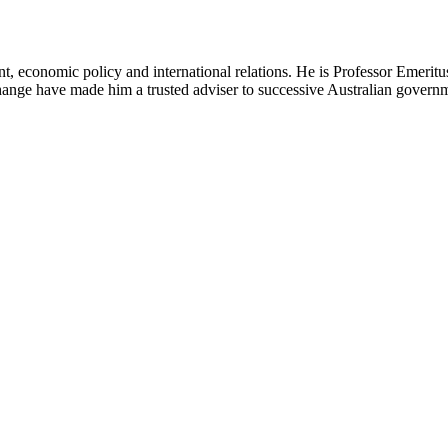
 economic policy and international relations. He is Professor Emeritus
‍​ ‍‌‌‍​‌​ ​ ‌‍‌​​ ​‍‌‍‌‌​ ‍ ‌ ‌​‌ ‍‌‌ ​​‌‍‌‌​ ‌‌‍​‌‌ ‌‌‌ ‌​‌‍‍​‌‍ ‌ ​‍​ ‍ ‌ ​​‌‍​‌‌ ‌​‌‍‍​​ ‌‌‍‌​‌‍‌‌‌ ​ ‌‍​ ‌ ​‍‌‍‍‌‌ ​​‌ ‌​‌‍‍‌‌‍ ‌‍ ‍​ ‌‍​‍‌‍​‌‌ ​ ‌‍‌‌‌‌‌‌‌ ​‍‌‍ ​​ ‌‌‍‍​‌ ‌​‌ ‌​‌ ​​​‍‌‌​ ​ ‌​​‌​‍‌‌​ ​‍‌​‌‍​‍‌‌​ ​‍‌​‌‍‌‍ ​‌‍ ‌‍​ ‌‍​‌‌‍ ​‌‍‍​‌‍ ‌ ​ ‌ ‌​​‍‌‌​ ​ ‌​​‌​ ​ ​ ​ ​ ​ ​ ​ ​‍‌‍‌‍‍‌‌‍‌​​ ‌‌‍​‌​ ​ ‌‍‌‌‌‍​‌‌‍‌‍‌‍​‍​ ‌‌​ ​ ​‍ ‌‌‍​‌​ ‌‌​ ‌​​ ​‍​‍ ‌​ ‌​​ ​‌‌‍​‌​ ‌​​‍ ‌​ ‍​‌‍‌‍‌‍‌​‌‍‌‍​‍ ‌​ ​‍​ ​ ​ ‍​‌‍​ ‌‍​ ​ ‌‍​ ‍‌‌‍​‌​ ​ ‌‍‌​​ ​‍‌‍‌‌​‍‌‍‌ ‌​‌ ‍‌‌ ​​‌‍‌‌​ ‌‌‍​‌‌ ‌‌‌ ‌​‌‍‍​‌‍ ‌ ​‍​‍‌‍‌ ​​‌‍​‌‌ ‌​‌‍‍​​ ‌‌‍‌​‌‍‌‌‌ ​ ‌‍​ ‌ ​‍‌‍‍‌‌ ​​‌ ‌​‌‍‍‌‌‍ ‌‍ ‍​‍‌‍‌ ​​‌‍‌‌‌ ​‍‌ ​ ‌ ​​‌‍‌‌‌‍​ ‌ ‌​‌‍‍‌‌ ‌‍‌‍‌‌​