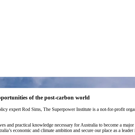
‌‍‌​​ ‍‌​ ‌​​ ​​​ ‍‌​ ​ ​‍ ‌​ ​ ‌‍‌‍​ ‌ ​ ‌​​‍ ‌​ ‌​​ ​‍‌‍​‌​ ‌ ​‍ ‌​ ‍‌‌‍​‌‌‍‌‍‌‍‌‍​‍ ‌​ ‍​​ ‌ ​ ​‌‌‍​‍​ ‌‌‌‍​‍‌‍‌​‌‍‌‍​ ​ ‌‍​ ​ ‍​​ ​‌​‍‌‍‌ ‌​‌ ‍‌‌ ​​‌‍‌‌​ ‌‌ ​​‌‍​‌‌‍‌ ‌‍‌‌​‍‌‍‌ ​​‌‍​‌‌ ‌​‌‍‍​​ ‌‌ ​ ‌‍‌‌‌‍​ ‌ ‌​‌‍‍‌‌‍ ‌‍ ‍‌ ​ ​‍‌‌​ ‌‌‌​​‍‌‌ ‌‍‍ ‌‍‌‌‌ ‍‌​‍‌‌​ ​ ‌​‌​​‍‌‌​ ​ ‌​‌​​‍‌‌​ ​‍​ ​‍​ ‍‌​ ​‌​ ‍‌​ ​​​ ​‍​ ‌‌‌‍‌‍​ ​​‌‍​‌​ ‌‍​ ‌‌​ ​‍​‍‌‌​ ​‍​ ​‍​‍‌‌​ ‌‌‌​‌​​‍ ‍‌‍​ ‌‍ ‌‍ ​‌ ‌‌‌‍ ‌‌‍ ‍‌ ​ ​‍‌‌​ ‌‌‌​​‍‌‌ ‌‍‍ ‌‍‌‌‌ ‍‌​‍‌‌​ ​ ‌​‌​​‍‌‌​ ​ ‌​‌​​‍‌‌​ ​‍​ ​‍‌‍​ ​ ‌‍​ ​ ​ ‌‍​ ‌‌​ ‌ ​ ​​​ ‍‌​ ​‍​ ‍​​ ‍‌​ ‌ ​ ‌‌​ ‌ ‌‍​‍​ ​​​ ‌‍​ ‌​​ ‌‌‌‍​‌​ ‌‌​ ‌ ‌‍​‍‌‍​‍​ ‌​‌‍​‌​ ​​​ ‌​‌‍‌‌‌‍​ ​ ​‍​ ‌‍​‍‌‌​ ​‍​ ​‍​‍‌‌​ ‌‌‌​‌​​‍ ‍‌‍​ ‌‍ ‌‍ ‍‌ ‌​‌‍‌‌‌‍ ‍‌ ‌​​‍‌‌​ ‌‌‌​​‍‌‌ ‌‍‍ ‌‍‌‌‌ ‍‌​‍‌‌​ ​ ‌​‌​​‍‌‌​ ​ ‌​‌​​‍‌‌​ ​‍​ ​‍‌‍‌‌​ ​‍​ ​​​ ‌ ​ ​‍‌‍​ ​ ​ ‌‍‌​‌‍‌‌​ ‌‍​ ‌​‌‍​‌​‍‌‌​ ​‍​ ​‍​‍‌‌​ ‌‌‌​‌​​‍ ‍‌‍​ ‌‍‍​‌‍‍‌‌‍ ​‌‍‌​‌ ​‍‌‍‌‌‌‍ ‍​‍‌‌​ ‌‌‌​​‍‌‌ ‌‍‍ ‌‍‌‌‌ ‍‌​‍‌‌​ ​ ‌​‌​​‍‌‌​ ​ ‌​‌​​‍‌‌​ ​‍​ ​‍​ ‌‍‌‍‌‌​ ‌‌​ ​​​ ‍​​ ​ ‌‍​‍‌‍​‍​ ‌‍​ ‌‌​ ​‍‌‍‌‍​‍‌‌​ ​‍​ ​‍​‍‌‌​ ‌‌‌​‌​​‍ ‍‌ ‌​‌‍‌‌‌ ‍​‌ ‌​​‍‌‍‌ ​​‌‍‌‌‌ ​‍‌ ​ ‌ ​​‌‍‌‌‌‍​ ‌ ‌​‌‍‍‌‌ ‌‍‌‍‌‌​ ‌‌ ​​‌ ‌‌‌‍​‍‌‍ ​‌‍‍‌‌ ​ ‌‍‍​‌‍‌‌‌‍‌​​‍​‍‌ ‌
 expert Rod Sims, The Superpower Institute is a not-for-profit organis
ves and practical knowledge necessary for Australia to become a major 
 ‌‌​ ​‍‌‍‌‍‌‍​‌​‍‌‌​ ​‍​ ​‍​‍‌‌​ ‌‌‌​‌​​‍ ‍‌‍​ ‌‍ ‌‍ ‍‌ ‌​‌‍‌‌‌‍ ‍‌ ‌​​‍‌‌​ ‌‌‌​​‍‌‌ ‌‍‍ ‌‍‌‌‌ ‍‌​‍‌‌​ ​ ‌​‌​​‍‌‌​ ​ ‌​‌​​‍‌‌​ ​‍​ ​‍​ ​​‌‍​‍‌‍​‌​ ‌‌​ ​‍​ ​​​ ‌‌​ ‌ ​ ​ ​ ‍‌​ ‍​‌‍‌‌​‍‌‌​ ​‍​ ​‍​‍‌‌​ ‌‌‌​‌​​‍ ‍‌‍​ ‌‍‍​‌‍‍‌‌‍ ​‌‍‌​‌ ​‍‌‍‌‌‌‍ ‍​‍‌‌​ ‌‌‌​​‍‌‌ ‌‍‍ ‌‍‌‌‌ ‍‌​‍‌‌​ ​ ‌​‌​​‍‌‌​ ​ ‌​‌​​‍‌‌​ ​‍​ ​‍​ ‌‌​ ‍​​ ‌‍‌‍‌‍​ ‌​​ ‌‍‌‍‌‍​ ‍​‌‍‌​​ ‌​‌‍‌‍​ ‌ ​ ​​​‍‌‌​ ​‍​ ​‍​‍‌‌​ ‌‌‌​‌​​‍ ‍‌ ‌​‌‍‌‌‌ ‍​‌ ‌​​ ‌‍​‍‌‍​‌‌ ​ ‌‍‌‌‌‌‌‌‌ ​‍‌‍ ​​ ‌‌‍‍​‌ ‌​‌ ‌​‌ ​​​‍‌‌​ ​ ‌​​‌​‍‌‌​ ​‍‌​‌‍​‍‌‌​ ​‍‌​‌‍‌‍ ​‌‍ ‌‍​ ‌‍​‌‌‍ ​‌‍‍​‌‍ ‌ ​ ‌ ‌​​‍‌‌​ ​ ‌​​‌​ ​ ​ ​ ​ ​ ​ ​ ​‍‌‍‌‍‍‌‌‍‌​​ ‌​ ​ ​ ‌ ‌‍‌​​ ‍‌​ ‌​​ ​​​ ‍‌​ ​ ​‍ ‌​ ​ ‌‍‌‍​ ‌ ​ ‌​​‍ ‌​ ‌​​ ​‍‌‍​‌​ ‌ ​‍ ‌​ ‍‌‌‍​‌‌‍‌‍‌‍‌‍​‍ ‌​ ‍​​ ‌ ​ ​‌‌‍​‍​ ‌‌‌‍​‍‌‍‌​‌‍‌‍​ ​ ‌‍​ ​ ‍​​ ​‌​‍‌‍‌ ‌​‌ ‍‌‌ ​​‌‍‌‌​ ‌‌ ​​‌‍​‌‌‍‌ ‌‍‌‌​‍‌‍‌ ​​‌‍​‌‌ ‌​‌‍‍​​ ‌‌ ​ ‌‍‌‌‌‍​ ‌ ‌​‌‍‍‌‌‍ ‌‍ ‍‌ ​ ​‍‌‌​ ‌‌‌​​‍‌‌ ‌‍‍ ‌‍‌‌‌ ‍‌​‍‌‌​ ​ ‌​‌​​‍‌‌​ ​ ‌​‌​​‍‌‌​ ​‍​ ​‍​ ‍‌​ ​‌​ ‍‌​ ​​​ ​‍​ ‌‌‌‍‌‍​ ​​‌‍​‌​ ‌‍​ ‌‌​ ​‍​‍‌‌​ ​‍​ ​‍​‍‌‌​ ‌‌‌​‌​​‍ ‍‌‍​ ‌‍ ‌‍ ​‌ ‌‌‌‍ ‌‌‍ ‍‌ ​ ​‍‌‌​ ‌‌‌​​‍‌‌ ‌‍‍ ‌‍‌‌‌ ‍‌​‍‌‌​ ​ ‌​‌​​‍‌‌​ ​ ‌​‌​​‍‌‌​ ​‍​ ​‍‌‍​‍​ ‌​​ ‍‌‌‍​‌‌‍‌‍​ ​ ‌‍​ ​ ​ ​ ‌‍‌‍​‌‌‍‌​​ ‌ ‌‍‌​​ ​ ​ ​ ​ ‌‌​ ‌ ​ ‌​‌‍‌