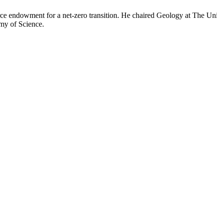
ource endowment for a net-zero transition. He chaired Geology at The
‍‌ ‌​‌ ‍‌‌ ​​‌‍‌‌​ ‌‌‍​‌‌ ‌‌‌ ‌​‌‍‍​‌‍ ‌ ​‍​‍‌‍‌ ​​‌‍​‌‌ ‌​‌‍‍​​ ‌‌‍‌​‌‍‌‌‌ ​ ‌‍​ ‌ ​‍‌‍‍‌‌ ​​‌ ‌​‌‍‍‌‌‍ ‌‍ ‍​‍‌‍‌ ​​‌‍‌‌‌ ​‍‌ ​ ‌ ​​‌‍‌‌‌‍​ ‌ ‌​‌‍‍‌‌ ‌‍‌‍‌‌​ ‌‌ ​​‌ ‌‌‌‍​‍‌‍ ​‌‍‍‌‌ ​ ‌‍‍​‌‍‌‌‌‍‌​​‍​‍‌ ‌