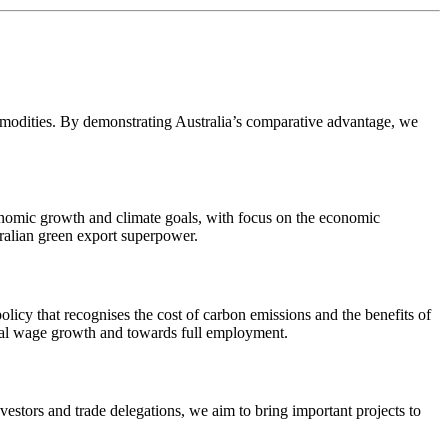
mmodities. By demonstrating Australia’s comparative advantage, we
conomic growth and climate goals, with focus on the economic
​ ‍​​ ‌​‌‍‌‌‌‍‌‌​‍‌‌​ ​‍​ ​‍​‍‌‌​ ‌‌‌​‌​​‍ ‍‌‍​ ‌‍ ‌‍ ‍‌ ‌​‌‍‌‌‌‍ ‍‌ ‌​​‍‌‌​ ‌‌‌​​‍‌‌ ‌‍‍ ‌‍‌‌‌ ‍‌​‍‌‌​ ​ ‌​‌​​‍‌‌​ ​ ‌​‌​​‍‌‌​ ​‍​ ​‍​ ‌‌​ ​‌​ ‍​‌‍​‌​ ‌ ​ ​​‌‍‌​​ ​‍​ ​‍​ ​‍‌‍​ ‌‍‌‍​‍‌‌​ ​‍​ ​‍​‍‌‌​ ‌‌‌​‌​​‍ ‍‌‍​ ‌‍‍​‌‍‍‌‌‍ ​‌‍‌​‌ ​‍‌‍‌‌‌‍ ‍​‍‌‌​ ‌‌‌​​‍‌‌ ‌‍‍ ‌‍‌‌‌ ‍‌​‍‌‌​ ​ ‌​‌​​‍‌‌​ ​ ‌​‌​​‍‌‌​ ​‍​ ​‍‌‍‌‌​ ​ ‌‍​‍​ ​​​ ‌​‌‍​ ​ ‍​​ ‍​​ ​‌​ ​​​ ‌ ​ ‍​​ ​​​‍‌‌​ ​‍​ ​‍​‍‌‌​ ‌‌‌​‌​​‍ ‍‌ ‌​‌‍‌‌‌ ‍​‌ ‌​​‍‌‍‌ ​​‌‍‌‌‌ ​‍‌ ​ ‌ ​​‌‍‌‌‌‍​ ‌ ‌​‌‍‍‌‌ ‌‍‌‍‌‌​ ‌‌ ​​‌ ‌‌‌‍​‍‌‍ ​‌‍‍‌‌ ​ ‌‍‍​‌‍‌‌‌‍‌​​‍​‍‌ ‌
licy that recognises the cost of carbon emissions and the benefits of
‍‌‌​ ‌‌‌​​‍‌‌ ‌‍‍ ‌‍‌‌‌ ‍‌​‍‌‌​ ​ ‌​‌​​‍‌‌​ ​ ‌​‌​​‍‌‌​ ​‍​ ​‍​ ‍​​ ‌‌​ ‌‌​ ​‍‌‍​‍​ ‌‍​ ​‍‌‍‌‍​ ‌‌​ ‍‌​ ​‍​ ‍‌‌‍‌‍​ ‍​‌‍‌‌​ ‌​‌‍‌‌​ ‌‌‌‍‌​‌‍‌‌‌‍​‌​ ‌​​ ‌ ​ ‌‌​ ‍‌​ ‍‌​ ​‍​ ‌‌​ ​ ​ ‌‌​ ​‌​ ​‌​‍‌‌​ ​‍​ ​‍​‍‌‌​ ‌‌‌​‌​​‍ ‍‌‍​ ‌‍ ‌‍ ‍‌ ‌​‌‍‌‌‌‍ ‍‌ ‌​​‍‌‌​ ‌‌‌​​‍‌‌ ‌‍‍ ‌‍‌‌‌ ‍‌​‍‌‌​ ​ ‌​‌​​‍‌‌​ ​ ‌​‌​​‍‌‌​ ​‍​ ​‍‌‍​‌​ ‍‌​ ​​​ ​‌​ ‍‌​ ‌‌​ ‌​​ ​‍​ ‌‍​ ‌ ​ ‌‍​ ‌​​‍‌‌​ ​‍​ ​‍​‍‌‌​ ‌‌‌​‌​​‍ ‍‌‍​ ‌‍‍​‌‍‍‌‌‍ ​‌‍‌​‌ ​‍‌‍‌‌‌‍ ‍​‍‌‌​ ‌‌‌​​‍‌‌ ‌‍‍ ‌‍‌‌‌ ‍‌​‍‌‌​ ​ ‌​‌​​‍‌‌​ ​ ‌​‌​​‍‌‌​ ​‍​ ​‍​ ​​​ ​‍‌‍‌​​ ​‌​ ‌​​ ‍​​ ​‌​ ​‌‌‍​ ‌‍‌‌​ ​ ​ ‍​​ ​​​‍‌‌​ ​‍​ ​‍​‍‌‌​ ‌‌‌​‌​​‍ ‍‌ ‌​‌‍‌‌‌ ‍​‌ ‌​​‍‌‍‌ ​​‌‍‌‌‌ ​‍‌ ​ ‌ ​​‌‍‌‌‌‍​ ‌ ‌​‌‍‍‌‌ ‌‍‌‍‌‌​ ‌‌ ​​‌ ‌‌‌‍​‍‌‍ ​‌‍‍‌‌ ​ ‌‍‍​‌‍‌‌‌‍‌​​‍​‍‌ ‌
vestors and trade delegations, we aim to bring important projects to