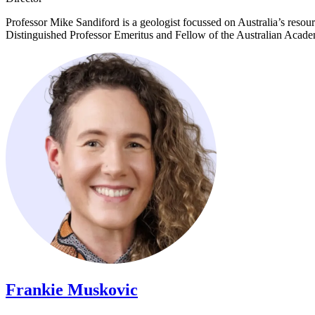
Professor Mike Sandiford is a geologist focussed on Australia’s res
Distinguished Professor Emeritus and Fellow of the Australian Academy of Science.​​​​‌ ‍ ​‍​‍‌‍ ‌ ​‍‌‍‍‌‌‍‌ ‌‍‍‌‌‍ ‍​‍​‍​ ‍‍​‍​‍‌ ​ ‌‍​‌‌‍ ‍‌‍‍‌‌ ‌​‌ ‍‌​‍ ‍‌‍‍‌‌‍ ​‍​‍​‍ ​​‍​‍‌‍‍​‌ ​‍‌‍‌‌‌‍‌‍​‍​‍​ ‍‍​‍​‍‌‍‍​‌ ‌​‌ ‌​‌ ​​​ ‍‍​‍ ​‍ ‌‍ ​‌‍ ‌‍​ ‌‍​‌‌‍ ​‌‍‍​‌‍ ‌ ​ ‌ ‌​​ ‍‍​ ​ ​ ​ ​ ​ ​ ​ ​‍ ‌‍‍‌‌‍ ‍‌ ‌​‌‍‌‌‌‍ ‍‌ ‌​​‍ ‌‍‌‌‌‍‌​‌‍‍‌‌ ‌​​‍ ‌‍ ‌‌‍ ‌‍‌​‌‍‌‌​ ‌‌ ​​‌ ​‍‌‍‌‌‌ ​ ‌‍‌‌‌‍ ‍‌ ‌​‌‍​‌‌ ‌​‌‍‍‌‌‍ ‌‍ ‍​ ‍ ‌‍‍‌‌‍‌​​ ‌‌‍​ ​ ‍‌​ ‌​​ ​​​ ‌​​ ​​​ ‌‍​ ‍​​‍ ‌‌‍​ ​ ‍‌‌‍‌​‌‍‌‌​‍ ‌​ ‌​‌‍‌‌​ ​‌​ ​‌​‍ ‌‌‍​‌‌‍‌‌‌‍‌‌​ ​​​‍ ‌​ ‍‌​ ‍​​ ​ ‌‍‌‌​ ‌‌​ ‍​​ ​‌‌‍​‍​ ​‌​ ​‍​ ‌ ​ ​​​ ‍ ‌ ‌​‌ ‍‌‌ ​​‌‍‌‌​ ‌‌‍​‌‌ ‌‌‌ ‌​‌‍‍​‌‍ ‌ ​‍​ ‍ ‌ ​​‌‍​‌‌ ‌​‌‍‍​​ ‌‌‍‌​‌‍‌‌‌ ​ ‌‍​ ‌ ​‍‌‍‍‌‌ ​​‌ ‌​‌‍‍‌‌‍ ‌‍ ‍​ ‌‍​‍‌‍​‌‌ ​ ‌‍‌‌‌‌‌‌‌ ​‍‌‍ ​​ ‌‌‍‍​‌ ‌​‌ ‌​‌ ​​​‍‌‌​ ​ ‌​​‌​‍‌‌​ ​‍‌​‌‍​‍‌‌​ ​‍‌​‌‍‌‍ ​‌‍ ‌‍​ ‌‍​‌‌‍ ​‌‍‍​‌‍ ‌ ​ ‌ ‌​​‍‌‌​ ​ ‌​​‌​ ​ ​ ​ ​ ​ ​ ​ ​‍‌‍‌‍‍‌‌‍‌​​ ‌‌‍​ ​ ‍‌​ ‌​​ ​​​ ‌​​ ​​​ ‌‍​ ‍​​‍ ‌‌‍​ ​ ‍‌‌‍‌​‌‍‌‌​‍ ‌​ ‌​‌‍‌‌​ ​‌​ ​‌​‍ ‌‌‍​‌‌‍‌‌‌‍‌‌​ ​​​‍ ‌​ ‍‌​ ‍​​ ​ ‌‍‌‌​ ‌‌​ ‍​​ ​‌‌‍​‍​ ​‌​ ​‍​ ‌ ​ ​​​‍‌
Frankie Muskovic​​​​‌ ‍ ​‍​‍‌‍ ‌ ​‍‌‍‍‌‌‍‌ ‌‍‍‌‌‍ ‍​‍​‍​ ‍‍​‍​‍‌ ​ ‌‍​‌‌‍ ‍‌‍‍‌‌ ‌​‌ ‍‌​‍ ‍‌‍‍‌‌‍ ​‍​‍​‍ ​​‍​‍‌‍‍​‌ ​‍‌‍‌‌‌‍‌‍​‍​‍​ ‍‍​‍​‍‌‍‍​‌ ‌​‌ ‌​‌ ​​​ ‍‍​‍ ​‍ ‌‍ ​‌‍ ‌‍​ ‌‍​‌‌‍ ​‌‍‍​‌‍ ‌ ​ ‌ ‌​​ ‍‍​ ​ ​ ​ ​ ​ ​ ​ ​‍ ‌‍‍‌‌‍ ‍‌ ‌​‌‍‌‌‌‍ ‍‌ ‌​​‍ ‌‍‌‌‌‍‌​‌‍‍‌‌ ‌​​‍ ‌‍ ‌‌‍ ‌‍‌​‌‍‌‌​ ‌‌ ​​‌ ​‍‌‍‌‌‌ ​ ‌‍‌‌‌‍ ‍‌ ‌​‌‍​‌‌ ‌​‌‍‍‌‌‍ ‌‍ ‍​ ‍ ‌‍‍‌‌‍‌​​ ‌​ ‍‌​ ​​​ ‌‍‌‍‌​‌‍‌​​ ​ ‌‍​‍​ ​ ​‍ ‌​ ‍​‌‍​‌​ ​ ​ ‍​​‍ ‌​ ‌​‌‍‌‌​ ‌‍‌‍‌‍​‍ ‌‌‍​‌​ ​‍​ ​‍​ ‌​​‍ ‌​ ​​​ ​ ​ ​‍‌‍‌‌‌‍‌​​ ‍​​ ​‍​ ‌​‌‍‌‍‌‍‌​​ ‌‌‌‍‌​​ ‍ ‌ ‌​‌ ‍‌‌ ​​‌‍‌‌​ ‌‌‍​‌‌ ‌‌‌ ‌​‌‍‍​‌‍ ‌ ​‍​ ‍ ‌ ​​‌‍​‌‌ ‌​‌‍‍​​ ‌‌‍ ‍‌‍​‌‌‍ ‌‌‍‌‌​ ‌‍​‍‌‍​‌‌ ​ ‌‍‌‌‌‌‌‌‌ ​‍‌‍ ​​ ‌‌‍‍​‌ ‌​‌ ‌​‌ ​​​‍‌‌​ ​ ‌​​‌​‍‌‌​ ​‍‌​‌‍​‍‌‌​ ​‍‌​‌‍‌‍ ​‌‍ ‌‍​ ‌‍​‌‌‍ ​‌‍‍​‌‍ ‌ ​ ‌ ‌​​‍‌‌​ ​ ‌​​‌​ ​ ​ ​ ​ ​ ​ ​ ​‍‌‍‌‍‍‌‌‍‌​​ ‌​ ‍‌​ ​​​ ‌‍‌‍‌​‌‍‌​​ ​ ‌‍​‍​ ​ ​‍ ‌​ ‍​‌‍​‌​ ​ ​ ‍​​‍ ‌​ ‌​‌‍‌‌​ ‌‍‌‍‌‍​‍ ‌‌‍​‌​ ​‍​ ​‍​ ‌​​‍ ‌​ ​​​ ​ ​ ​‍‌‍‌‌‌‍‌​​ ‍​​ ​‍​ ‌​‌‍‌‍‌‍‌​​ ‌‌‌‍‌​​‍‌‍‌ ‌​‌ ‍‌‌ ​​‌‍‌‌​ ‌‌‍​‌‌ ‌‌‌ ‌​‌‍‍​‌‍ ‌ ​‍​‍‌‍‌ ​​‌‍​‌‌ ‌​‌‍‍​​ ‌‌‍ ‍‌‍​‌‌‍ ‌‌‍‌‌​‍‌‍‌ ​​‌‍‌‌‌ ​‍‌ ​ ‌ ​​‌‍‌‌‌‍​ ‌ ‌​‌‍‍‌‌ ‌‍‌‍‌‌​ ‌‌ ​​‌ ‌‌‌‍​‍‌‍ ​‌‍‍‌‌ ​ ‌‍‍​‌‍‌‌‌‍‌​​‍​‍‌ ‌