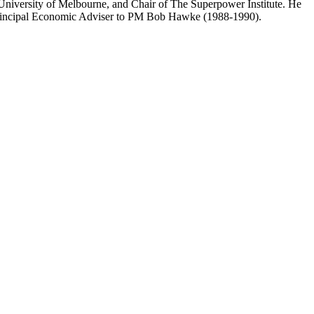
University of Melbourne, and Chair of The Superpower Institute. He
​ ​ ​ ​ ​ ​ ​ ​ ​‍‌‍‌‍‍‌‌‍‌​​ ‌​ ‌‌​ ‍​​ ‌‌​ ​‍‌‍‌​​ ‍‌​ ‌‍​ ‍​​‍ ‌​ ‍​​ ‍‌‌‍​‍​ ‌ ​‍ ‌​ ‌​​ ‍​​ ‌​‌‍‌‍​‍ ‌‌‍​‍​ ​‍​ ‍​​ ‌‍​‍ ‌​ ‍‌​ ‌‌​ ​‌‌‍​ ‌‍​‌​ ​ ​ ‍​​ ​‍‌‍​ ​ ​‌​ ‌​​ ‍‌​‍‌‍‌ ‌​‌ ‍‌‌ ​​‌‍‌‌​ ‌‌‍​‌‌ ‌‌‌ ‌​‌‍‍​‌‍ ‌ ​‍​‍‌‍‌ ​​‌‍​‌‌ ‌​‌‍‍​​ ‌‌‍‌​‌‍‌‌‌ ​ ‌‍​ ‌ ​‍‌‍‍‌‌ ​​‌ ‌​‌‍‍‌‌‍ ‌‍ ‍​‍‌‍‌ ​​‌‍‌‌‌ ​‍‌ ​ ‌ ​​‌‍‌‌‌‍​ ‌ ‌​‌‍‍‌‌ ‌‍‌‍‌‌​ ‌‌ ​​‌ ‌‌‌‍​‍‌‍ ​‌‍‍‌‌ ​ ‌‍‍​‌‍‌‌‌‍‌​​‍​‍‌ ‌