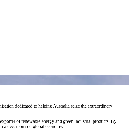
ation dedicated to helping Australia seize the extraordinary
exporter of renewable energy and green industrial products. By
‌​ ‌‍​ ​ ‌‍​‌​ ​‌‌‍‌​‌‍‌‌​ ‌​​ ‌ ‌‍​‍​ ‌‌​ ​‍‌‍‌‍‌‍​‌​‍‌‌​ ​‍​ ​‍​‍‌‌​ ‌‌‌​‌​​‍ ‍‌‍​ ‌‍ ‌‍ ‍‌ ‌​‌‍‌‌‌‍ ‍‌ ‌​​‍‌‌​ ‌‌‌​​‍‌‌ ‌‍‍ ‌‍‌‌‌ ‍‌​‍‌‌​ ​ ‌​‌​​‍‌‌​ ​ ‌​‌​​‍‌‌​ ​‍​ ​‍​ ​​‌‍​‍‌‍​‌​ ‌‌​ ​‍​ ​​​ ‌‌​ ‌ ​ ​ ​ ‍‌​ ‍​‌‍‌‌​‍‌‌​ ​‍​ ​‍​‍‌‌​ ‌‌‌​‌​​‍ ‍‌‍​ ‌‍‍​‌‍‍‌‌‍ ​‌‍‌​‌ ​‍‌‍‌‌‌‍ ‍​‍‌‌​ ‌‌‌​​‍‌‌ ‌‍‍ ‌‍‌‌‌ ‍‌​‍‌‌​ ​ ‌​‌​​‍‌‌​ ​ ‌​‌​​‍‌‌​ ​‍​ ​‍​ ‌‌​ ‍​​ ‌‍‌‍‌‍​ ‌​​ ‌‍‌‍‌‍​ ‍​‌‍‌​​ ‌​‌‍‌‍​ ‌ ​ ​​​‍‌‌​ ​‍​ ​‍​‍‌‌​ ‌‌‌​‌​​‍ ‍‌ ‌​‌‍‌‌‌ ‍​‌ ‌​​‍‌‍‌ ​​‌‍‌‌‌ ​‍‌ ​ ‌ ​​‌‍‌‌‌‍​ ‌ ‌​‌‍‍‌‌ ‌‍‌‍‌‌​ ‌‌ ​​‌ ‌‌‌‍​‍‌‍ ​‌‍‍‌‌ ​ ‌‍‍​‌‍‌‌‌‍‌​​‍​‍‌ ‌