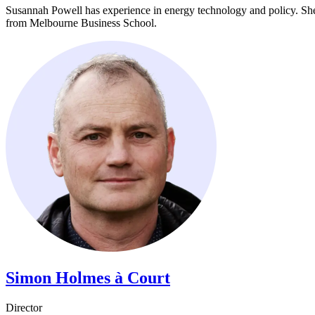
Susannah Powell has experience in energy technology and policy. Sh
from Melbourne Business School.​​​​‌ ‍ ​‍​‍‌‍ ‌ ​‍‌‍‍‌‌‍‌ ‌‍‍‌‌‍ ‍​‍​‍​ ‍‍​‍​‍‌ ​ ‌‍​‌‌‍ ‍‌‍‍‌‌ ‌​‌ ‍‌​‍ ‍‌‍‍‌‌‍ ​‍​‍​‍ ​​‍​‍‌‍‍​‌ ​‍‌‍‌‌‌‍‌‍​‍​‍​ ‍‍​‍​‍‌‍‍​‌ ‌​‌ ‌​‌ ​​​ ‍‍​‍ ​‍ ‌‍ ​‌‍ ‌‍​ ‌‍​‌‌‍ ​‌‍‍​‌‍ ‌ ​ ‌ ‌​​ ‍‍​ ​ ​ ​ ​ ​ ​ ​ ​‍ ‌‍‍‌‌‍ ‍‌ ‌​‌‍‌‌‌‍ ‍‌ ‌​​‍ ‌‍‌‌‌‍‌​‌‍‍‌‌ ‌​​‍ ‌‍ ‌‌‍ ‌‍‌​‌‍‌‌​ ‌‌ ​​‌ ​‍‌‍‌‌‌ ​ ‌‍‌‌‌‍ ‍‌ ‌​‌‍​‌‌ ‌​‌‍‍‌‌‍ ‌‍ ‍​ ‍ ‌‍‍‌‌‍‌​​ ‌‌‍‌‍‌‍‌‌​ ‍‌​ ‌‌​ ‌‌​ ‌‍​ ‍​​ ​‌​‍ ‌‌‍‌‍​ ‌ ​ ‌‌​ ‌​​‍ ‌​ ‌​​ ‌‌​ ‌ ​ ‍‌​‍ ‌‌‍​‌​ ​ ‌‍‌‍​ ‍​​‍ ‌‌‍‌‌​ ​‍​ ‌​‌‍​‌‌‍‌‌‌‍‌‌​ ‌‌​ ​‌​ ​‌‌‍​‍​ ​‍​ ‌ ​ ‍ ‌ ‌​‌ ‍‌‌ ​​‌‍‌‌​ ‌‌‍​‌‌ ‌‌‌ ‌​‌‍‍​‌‍ ‌ ​‍​ ‍ ‌ ​​‌‍​‌‌ ‌​‌‍‍​​ ‌‌‍‌​‌‍‌‌‌ ​ ‌‍​ ‌ ​‍‌‍‍‌‌ ​​‌ ‌​‌‍‍‌‌‍ ‌‍ ‍​ ‌‍​‍‌‍​‌‌ ​ ‌‍‌‌‌‌‌‌‌ ​‍‌‍ ​​ ‌‌‍‍​‌ ‌​‌ ‌​‌ ​​​‍‌‌​ ​ ‌​​‌​‍‌‌​ ​‍‌​‌‍​‍‌‌​ ​‍‌​‌‍‌‍ ​‌‍ ‌‍​ ‌‍​‌‌‍ ​‌‍‍​‌‍ ‌ ​ ‌ ‌​​‍‌‌​ ​ ‌​​‌​ ​ ​ ​ ​ ​ ​ ​ ​‍‌‍‌‍‍‌‌‍‌​​ ‌‌‍‌‍‌‍‌‌​ ‍‌​ ‌‌​ ‌‌​ ‌‍​ ‍​​ ​‌​‍ ‌‌‍‌‍​ ‌ ​ ‌‌​ ‌​​‍ ‌​ ‌​​ ‌‌​ ‌ ​ ‍‌​‍ ‌‌‍​‌​ ​ ‌‍‌‍​ ‍​​‍ ‌‌‍‌‌​ ​‍​ ‌​‌‍​‌‌‍‌‌‌‍‌‌​ ‌‌​ ​‌​ ​‌‌‍​‍​ ​‍​ ‌ ​‍‌‍‌ ‌​‌ ‍‌‌ ​​‌‍‌‌​ ‌‌‍​‌‌ ‌‌‌ ‌​‌‍‍​‌‍ ‌ ​‍​‍‌‍‌ ​​‌‍​‌‌ ‌​‌‍‍​​ ‌‌‍‌​‌‍‌‌‌ ​ ‌‍​ ‌ ​‍‌‍‍‌‌ ​​‌ ‌​‌‍‍‌‌‍ ‌‍ ‍​‍‌‍‌ ​​‌‍‌‌‌ ​‍‌ ​ ‌ ​​‌‍‌‌‌‍​ ‌ ‌​‌‍‍‌‌ ‌‍‌‍‌‌​ ‌‌ ​​‌ ‌‌‌‍​‍‌‍ ​‌‍‍‌‌ ​ ‌‍‍​‌‍‌‌‌‍‌​​‍​‍‌ ‌
Simon Holmes à Court​​​​‌ ‍ ​‍​‍‌‍ ‌ ​‍‌‍‍‌‌‍‌ ‌‍‍‌‌‍ ‍​‍​‍​ ‍‍​‍​‍‌ ​ ‌‍​‌‌‍ ‍‌‍‍‌‌ ‌​‌ ‍‌​‍ ‍‌‍‍‌‌‍ ​‍​‍​‍ ​​‍​‍‌‍‍​‌ ​‍‌‍‌‌‌‍‌‍​‍​‍​ ‍‍​‍​‍‌‍‍​‌ ‌​‌ ‌​‌ ​​​ ‍‍​‍ ​‍ ‌‍ ​‌‍ ‌‍​ ‌‍​‌‌‍ ​‌‍‍​‌‍ ‌ ​ ‌ ‌​​ ‍‍​ ​ ​ ​ ​ ​ ​ ​ ​‍ ‌‍‍‌‌‍ ‍‌ ‌​‌‍‌‌‌‍ ‍‌ ‌​​‍ ‌‍‌‌‌‍‌​‌‍‍‌‌ ‌​​‍ ‌‍ ‌‌‍ ‌‍‌​‌‍‌‌​ ‌‌ ​​‌ ​‍‌‍‌‌‌ ​ ‌‍‌‌‌‍ ‍‌ ‌​‌‍​‌‌ ‌​‌‍‍‌‌‍ ‌‍ ‍​ ‍ ‌‍‍‌‌‍‌​​ ‌​ ‍​​ ‌ ‌‍​ ​ ​‌‌‍​‌​ ‌‍‌‍​‍​ ‌‌​‍ ‌‌‍​‌‌‍​ ‌‍‌‍​ ‌‌​‍ ‌​ ‌​​ ‍​​ ‍​‌‍​‌​‍ ‌‌‍​‌​ ‌‌​ ‌​​ ​ ​‍ ‌‌‍​‍​ ‍​​ ‌​‌‍​‍​ ​‍​ ‌‌​ ​‍‌‍​‌‌‍​‌‌‍​ ​ ‍‌​ ​​​ ‍ ‌ ‌​‌ ‍‌‌ ​​‌‍‌‌​ ‌‌‍​‌‌ ‌‌‌ ‌​‌‍‍​‌‍ ‌ ​‍​ ‍ ‌ ​​‌‍​‌‌ ‌​‌‍‍​​ ‌‌‍ ‍‌‍​‌‌‍ ‌‌‍‌‌​ ‌‍​‍‌‍​‌‌ ​ ‌‍‌‌‌‌‌‌‌ ​‍‌‍ ​​ ‌‌‍‍​‌ ‌​‌ ‌​‌ ​​​‍‌‌​ ​ ‌​​‌​‍‌‌​ ​‍‌​‌‍​‍‌‌​ ​‍‌​‌‍‌‍ ​‌‍ ‌‍​ ‌‍​‌‌‍ ​‌‍‍​‌‍ ‌ ​ ‌ ‌​​‍‌‌​ ​ ‌​​‌​ ​ ​ ​ ​ ​ ​ ​ ​‍‌‍‌‍‍‌‌‍‌​​ ‌​ ‍​​ ‌ ‌‍​ ​ ​‌‌‍​‌​ ‌‍‌‍​‍​ ‌‌​‍ ‌‌‍​‌‌‍​ ‌‍‌‍​ ‌‌​‍ ‌​ ‌​​ ‍​​ ‍​‌‍​‌​‍ ‌‌‍​‌​ ‌‌​ ‌​​ ​ ​‍ ‌‌‍​‍​ ‍​​ ‌​‌‍​‍​ ​‍​ ‌‌​ ​‍‌‍​‌‌‍​‌‌‍​ ​ ‍‌​ ​​​‍‌‍‌ ‌​‌ ‍‌‌ ​​‌‍‌‌​ ‌‌‍​‌‌ ‌‌‌ ‌​‌‍‍​‌‍ ‌ ​‍​‍‌‍‌ ​​‌‍​‌‌ ‌​‌‍‍​​ ‌‌‍ ‍‌‍​‌‌‍ ‌‌‍‌‌​‍‌‍‌ ​​‌‍‌‌‌ ​‍‌ ​ ‌ ​​‌‍‌‌‌‍​ ‌ ‌​‌‍‍‌‌ ‌‍‌‍‌‌​ ‌‌ ​​‌ ‌‌‌‍​‍‌‍ ​‌‍‍‌‌ ​ ‌‍‍​‌‍‌‌‌‍‌​​‍​‍‌ ‌
Director​​​​‌ ‍ ​‍​‍‌‍ ‌ ​‍‌‍‍‌‌‍‌ ‌‍‍‌‌‍ ‍​‍​‍​ ‍‍​‍​‍‌ ​ ‌‍​‌‌‍ ‍‌‍‍‌‌ ‌​‌ ‍‌​‍ ‍‌‍‍‌‌‍ ​‍​‍​‍ ​​‍​‍‌‍‍​‌ ​‍‌‍‌‌‌‍‌‍​‍​‍​ ‍‍​‍​‍‌‍‍​‌ ‌​‌ ‌​‌ ​​​ ‍‍​‍ ​‍ ‌‍ ​‌‍ ‌‍​ ‌‍​‌‌‍ ​‌‍‍​‌‍ ‌ ​ ‌ ‌​​ ‍‍​ ​ ​ ​ ​ ​ ​ ​ ​‍ ‌‍‍‌‌‍ ‍‌ ‌​‌‍‌‌‌‍ ‍‌ ‌​​‍ ‌‍‌‌‌‍‌​‌‍‍‌‌ ‌​​‍ ‌‍ ‌‌‍ ‌‍‌​‌‍‌‌​ ‌‌ ​​‌ ​‍‌‍‌‌‌ ​ ‌‍‌‌‌‍ ‍‌ ‌​‌‍​‌‌ ‌​‌‍‍‌‌‍ ‌‍ ‍​ ‍ ‌‍‍‌‌‍‌​​ ‌​ ‍​​ ‌ ‌‍​ ​ ​‌‌‍​‌​ ‌‍‌‍​‍​ ‌‌​‍ ‌‌‍​‌‌‍​ ‌‍‌‍​ ‌‌​‍ ‌​ ‌​​ ‍​​ ‍​‌‍​‌​‍ ‌‌‍​‌​ ‌‌​ ‌​​ ​ ​‍ ‌‌‍​‍​ ‍​​ ‌​‌‍​‍​ ​‍​ ‌‌​ ​‍‌‍​‌‌‍​‌‌‍​ ​ ‍‌​ ​​​ ‍ ‌ ‌​‌ ‍‌‌ ​​‌‍‌‌​ ‌‌‍​‌‌ ‌‌‌ ‌​‌‍‍​‌‍ ‌ ​‍​ ‍ ‌ ​​‌‍​‌‌ ‌​‌‍‍​​ ‌‌ ‌​‌‍‍‌‌ ‌​‌‍ ​‌‍‌‌​ ‌‍​‍‌‍​‌‌ ​ ‌‍‌‌‌‌‌‌‌ ​‍‌‍ ​​ ‌‌‍‍​‌ ‌​‌ ‌​‌ ​​​‍‌‌​ ​ ‌​​‌​‍‌‌​ ​‍‌​‌‍​‍‌‌​ ​‍‌​‌‍‌‍ ​‌‍ ‌‍​ ‌‍​‌‌‍ ​‌‍‍​‌‍ ‌ ​ ‌ ‌​​‍‌‌​ ​ ‌​​‌​ ​ ​ ​ ​ ​ ​ ​ ​‍‌‍‌‍‍‌‌‍‌​​ ‌​ ‍​​ ‌ ‌‍​ ​ ​‌‌‍​‌​ ‌‍‌‍​‍​ ‌‌​‍ ‌‌‍​‌‌‍​ ‌‍‌‍​ ‌‌​‍ ‌​ ‌​​ ‍​​ ‍​‌‍​‌​‍ ‌‌‍​‌​ ‌‌​ ‌​​ ​ ​‍ ‌‌‍​‍​ ‍​​ ‌​‌‍​‍​ ​‍​ ‌‌​ ​‍‌‍​‌‌‍​‌‌‍​ ​ ‍‌​ ​​​‍‌‍‌ ‌​‌ ‍‌‌ ​​‌‍‌‌​ ‌‌‍​‌‌ ‌‌‌ ‌​‌‍‍​‌‍ ‌ ​‍​‍‌‍‌ ​​‌‍​‌‌ ‌​‌‍‍​​ ‌‌ ‌​‌‍‍‌‌ ‌​‌‍ ​‌‍‌‌​‍‌‍‌ ​​‌‍‌‌‌ ​‍‌ ​ ‌ ​​‌‍‌‌‌‍​ ‌ ‌​‌‍‍‌‌ ‌‍‌‍‌‌​ ‌‌ ​​‌ ‌‌‌‍​‍‌‍ ​‌‍‍‌‌ ​ ‌‍‍​‌‍‌‌‌‍‌​​‍​‍‌ ‌