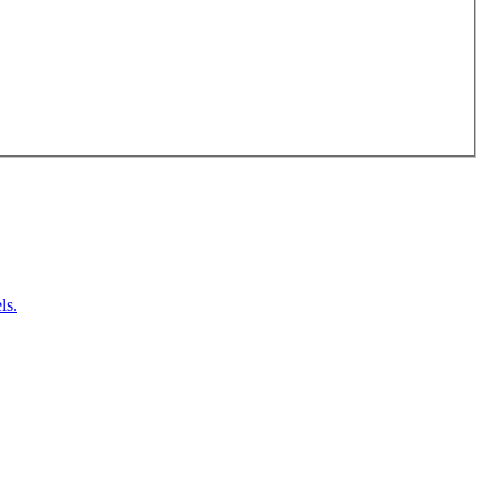
‍​‍‌‍ ​‌‍‍‌‌ ​ ‌‍‍​‌‍‌‌‌‍‌​​‍​‍‌ ‌