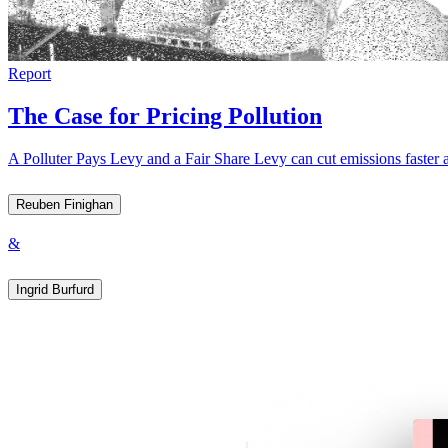
Report
The Case for Pricing Pollution​​​​‌ ‍ ​‍​‍‌‍ ‌ ​‍‌‍‍‌‌‍‌ ‌‍‍‌‌‍ ‍​‍​‍​ ‍‍​‍​‍‌ ​ ‌‍​‌‌‍ ‍‌‍‍‌‌ ‌​‌ ‍‌​‍ ‍‌‍‍‌‌‍ ​‍​‍​‍ ​​‍​‍‌‍‍​‌ ​‍‌‍‌‌‌‍‌‍​‍​‍​ ‍‍​‍​‍‌‍‍​‌ ‌​‌ ‌​‌ ​​​ ‍‍​‍ ​‍ ‌‍ ​‌‍ ‌‍​ ‌‍​‌‌‍ ​‌‍‍​‌‍ ‌ ​ ‌ ‌​​ ‍‍​ ​ ​ ​ ​ ​ ​ ​ ​‍ ‌‍‍‌‌‍ ‍‌ ‌​‌‍‌‌‌‍ ‍‌ ‌​​‍ ‌‍‌‌‌‍‌​‌‍‍‌‌ ‌​​‍ ‌‍ ‌‌‍ ‌‍‌​‌‍‌‌​ ‌‌ ​​‌ ​‍‌‍‌‌‌ ​ ‌‍‌‌‌‍ ‍‌ ‌​‌‍​‌‌ ‌​‌‍‍‌‌‍ ‌‍ ‍​ ‍ ‌‍‍‌‌‍‌​​ ‌‌‍​‍​ ‍​‌‍​‌‌‍​‌​ ‌‍​ ‍​​ ‌‌‌‍​ ​‍ ‌‌‍​‍‌‍​ ​ ​ ​ ‌​​‍ ‌​ ‌​​ ‌​​ ‍‌‌‍‌‍​‍ ‌​ ‍​​ ​​‌‍‌​‌‍​ ​‍ ‌‌‍‌‍​ ​​‌‍‌‍‌‍​‍​ ‌​​ ‍‌‌‍‌‍​ ​​​ ‌ ‌‍‌‌‌‍‌‍‌‍​‌​ ‍ ‌ ‌​‌ ‍‌‌ ​​‌‍‌‌​ ‌‌ ‌ ‌‍ ‌ ​‍‌‍‍ ​ ‍ ‌ ​​‌‍​‌‌ ‌​‌‍‍​​ ‌‌ ‌​‌‍‍‌‌ ‌​‌‍ ​‌‍‌‌​ ‌‍​‍‌‍​‌‌ ​ ‌‍‌‌‌‌‌‌‌ ​‍‌‍ ​​ ‌‌‍‍​‌ ‌​‌ ‌​‌ ​​​‍‌‌​ ​ ‌​​‌​‍‌‌​ ​‍‌​‌‍​‍‌‌​ ​‍‌​‌‍‌‍ ​‌‍ ‌‍​ ‌‍​‌‌‍ ​‌‍‍​‌‍ ‌ ​ ‌ ‌​​‍‌‌​ ​ ‌​​‌​ ​ ​ ​ ​ ​ ​ ​ ​‍‌‍‌‍‍‌‌‍‌​​ ‌‌‍​‍​ ‍​‌‍​‌‌‍​‌​ ‌‍​ ‍​​ ‌‌‌‍​ ​‍ ‌‌‍​‍‌‍​ ​ ​ ​ ‌​​‍ ‌​ ‌​​ ‌​​ ‍‌‌‍‌‍​‍ ‌​ ‍​​ ​​‌‍‌​‌‍​ ​‍ ‌‌‍‌‍​ ​​‌‍‌‍‌‍​‍​ ‌​​ ‍‌‌‍‌‍​ ​​​ ‌ ‌‍‌‌‌‍‌‍‌‍​‌​‍‌‍‌ ‌​‌ ‍‌‌ ​​‌‍‌‌​ ‌‌ ‌ ‌‍ ‌ ​‍‌‍‍ ​‍‌‍‌ ​​‌‍​‌‌ ‌​‌‍‍​​ ‌‌ ‌​‌‍‍‌‌ ‌​‌‍ ​‌‍‌‌​‍‌‍‌ ​​‌‍‌‌‌ ​‍‌ ​ ‌ ​​‌‍‌‌‌‍​ ‌ ‌​‌‍‍‌‌ ‌‍‌‍‌‌​ ‌‌ ​​‌ ‌‌‌‍​‍‌‍ ​‌‍‍‌‌ ​ ‌‍‍​‌‍‌‌‌‍‌​​‍​‍‌ ‌
A Polluter Pays Levy and a Fair Share Levy can cut emissions faster and strengthen Australia’s economy in a way that is fair, efficient and politically durable.​​​​‌ ‍ ​‍​‍‌‍ ‌ ​‍‌‍‍‌‌‍‌ ‌‍‍‌‌‍ ‍​‍​‍​ ‍‍​‍​‍‌ ​ ‌‍​‌‌‍ ‍‌‍‍‌‌ ‌​‌ ‍‌​‍ ‍‌‍‍‌‌‍ ​‍​‍​‍ ​​‍​‍‌‍‍​‌ ​‍‌‍‌‌‌‍‌‍​‍​‍​ ‍‍​‍​‍‌‍‍​‌ ‌​‌ ‌​‌ ​​​ ‍‍​‍ ​‍ ‌‍ ​‌‍ ‌‍​ ‌‍​‌‌‍ ​‌‍‍​‌‍ ‌ ​ ‌ ‌​​ ‍‍​ ​ ​ ​ ​ ​ ​ ​ ​‍ ‌‍‍‌‌‍ ‍‌ ‌​‌‍‌‌‌‍ ‍‌ ‌​​‍ ‌‍‌‌‌‍‌​‌‍‍‌‌ ‌​​‍ ‌‍ ‌‌‍ ‌‍‌​‌‍‌‌​ ‌‌ ​​‌ ​‍‌‍‌‌‌ ​ ‌‍‌‌‌‍ ‍‌ ‌​‌‍​‌‌ ‌​‌‍‍‌‌‍ ‌‍ ‍​ ‍ ‌‍‍‌‌‍‌​​ ‌‌‍​‍​ ‍​‌‍​‌‌‍​‌​ ‌‍​ ‍​​ ‌‌‌‍​ ​‍ ‌‌‍​‍‌‍​ ​ ​ ​ ‌​​‍ ‌​ ‌​​ ‌​​ ‍‌‌‍‌‍​‍ ‌​ ‍​​ ​​‌‍‌​‌‍​ ​‍ ‌‌‍‌‍​ ​​‌‍‌‍‌‍​‍​ ‌​​ ‍‌‌‍‌‍​ ​​​ ‌ ‌‍‌‌‌‍‌‍‌‍​‌​ ‍ ‌ ‌​‌ ‍‌‌ ​​‌‍‌‌​ ‌‌ ‌ ‌‍ ‌ ​‍‌‍‍ ​ ‍ ‌ ​​‌‍​‌‌ ‌​‌‍‍​​ ‌‌‍‌​‌‍‌‌‌ ​ ‌‍​ ‌ ​‍‌‍‍‌‌ ​​‌ ‌​‌‍‍‌‌‍ ‌‍ ‍​‍‌‌​ ‌‌‌​​‍‌‌ ‌‍‍ ‌‍‌‌‌ ‍‌​‍‌‌​ ​ ‌​‌​​‍‌‌​ ​ ‌​‌​​‍‌‌​ ​‍​ ​‍​ ‍‌​ ​‍‌‍‌‍‌‍‌​‌‍‌‍​ ‌​​ ‍​​ ‌‍​ ‍​​ ​ ​
Reuben Finighan​​​​‌ ‍ ​‍​‍‌‍ ‌ ​‍‌‍‍‌‌‍‌ ‌‍‍‌‌‍ ‍​‍​‍​ ‍‍​‍​‍‌ ​ ‌‍​‌‌‍ ‍‌‍‍‌‌ ‌​‌ ‍‌​‍ ‍‌‍‍‌‌‍ ​‍​‍​‍ ​​‍​‍‌‍‍​‌ ​‍‌‍‌‌‌‍‌‍​‍​‍​ ‍‍​‍​‍‌‍‍​‌ ‌​‌ ‌​‌ ​​​ ‍‍​‍ ​‍ ‌‍ ​‌‍ ‌‍​ ‌‍​‌‌‍ ​‌‍‍​‌‍ ‌ ​ ‌ ‌​​ ‍‍​ ​ ​ ​ ​ ​ ​ ​ ​‍ ‌‍‍‌‌‍ ‍‌ ‌​‌‍‌‌‌‍ ‍‌ ‌​​‍ ‌‍‌‌‌‍‌​‌‍‍‌‌ ‌​​‍ ‌‍ ‌‌‍ ‌‍‌​‌‍‌‌​ ‌‌ ​​‌ ​‍‌‍‌‌‌ ​ ‌‍‌‌‌‍ ‍‌ ‌​‌‍​‌‌ ‌​‌‍‍‌‌‍ ‌‍ ‍​ ‍ ‌‍‍‌‌‍‌​​ ‌​ ‌​​ ‍​​ ‌‌‌‍​ ​ ​‍​ ‌ ​ ‌ ​ ‌​​‍ ‌​ ​ ​ ​‌​ ​ ​ ​ ​‍ ‌​ ‌​‌‍​ ​ ​ ​ ‌​​‍ ‌‌‍​‍​ ‍​​ ​‌‌‍​‍​‍ ‌​ ‌‌​ ‌ ​ ​‌​ ‍‌​ ​‌‌‍‌​‌‍​‍​ ‌‍​ ‌​‌‍​‌‌‍‌‌‌‍‌​​ ‍ ‌ ‌​‌ ‍‌‌ ​​‌‍‌‌​ ‌‌‍​‌‌ ‌‌‌ ‌​‌‍‍​‌‍ ‌ ​‍​ ‍ ‌ ​​‌‍​‌‌ ‌​‌‍‍​​ ‌‌‍ ‍‌‍​‌‌‍ ‌‌‍‌‌​ ‌‍​‍‌‍​‌‌ ​ ‌‍‌‌‌‌‌‌‌ ​‍‌‍ ​​ ‌‌‍‍​‌ ‌​‌ ‌​‌ ​​​‍‌‌​ ​ ‌​​‌​‍‌‌​ ​‍‌​‌‍​‍‌‌​ ​‍‌​‌‍‌‍ ​‌‍ ‌‍​ ‌‍​‌‌‍ ​‌‍‍​‌‍ ‌ ​ ‌ ‌​​‍‌‌​ ​ ‌​​‌​ ​ ​ ​ ​ ​ ​ ​ ​‍‌‍‌‍‍‌‌‍‌​​ ‌​ ‌​​ ‍​​ ‌‌‌‍​ ​ ​‍​ ‌ ​ ‌ ​ ‌​​‍ ‌​ ​ ​ ​‌​ ​ ​ ​ ​‍ ‌​ ‌​‌‍​ ​ ​ ​ ‌​​‍ ‌‌‍​‍​ ‍​​ ​‌‌‍​‍​‍ ‌​ ‌‌​ ‌ ​ ​‌​ ‍‌​ ​‌‌‍‌​‌‍​‍​ ‌‍​ ‌​‌‍​‌‌‍‌‌‌‍‌​​‍‌‍‌ ‌​‌ ‍‌‌ ​​‌‍‌‌​ ‌‌‍​‌‌ ‌‌‌ ‌​‌‍‍​‌‍ ‌ ​‍​‍‌‍‌ ​​‌‍​‌‌ ‌​‌‍‍​​ ‌‌‍ ‍‌‍​‌‌‍ ‌‌‍‌‌​‍‌‍‌ ​​‌‍‌‌‌ ​‍‌ ​ ‌ ​​‌‍‌‌‌‍​ ‌ ‌​‌‍‍‌‌ ‌‍‌‍‌‌​ ‌‌ ​​‌ ‌‌‌‍​‍‌‍ ​‌‍‍‌‌ ​ ‌‍‍​‌‍‌‌‌‍‌​​‍​‍‌ ‌
&
Ingrid Burfurd​​​​‌ ‍ ​‍​‍‌‍ ‌ ​‍‌‍‍‌‌‍‌ ‌‍‍‌‌‍ ‍​‍​‍​ ‍‍​‍​‍‌ ​ ‌‍​‌‌‍ ‍‌‍‍‌‌ ‌​‌ ‍‌​‍ ‍‌‍‍‌‌‍ ​‍​‍​‍ ​​‍​‍‌‍‍​‌ ​‍‌‍‌‌‌‍‌‍​‍​‍​ ‍‍​‍​‍‌‍‍​‌ ‌​‌ ‌​‌ ​​​ ‍‍​‍ ​‍ ‌‍ ​‌‍ ‌‍​ ‌‍​‌‌‍ ​‌‍‍​‌‍ ‌ ​ ‌ ‌​​ ‍‍​ ​ ​ ​ ​ ​ ​ ​ ​‍ ‌‍‍‌‌‍ ‍‌ ‌​‌‍‌‌‌‍ ‍‌ ‌​​‍ ‌‍‌‌‌‍‌​‌‍‍‌‌ ‌​​‍ ‌‍ ‌‌‍ ‌‍‌​‌‍‌‌​ ‌‌ ​​‌ ​‍‌‍‌‌‌ ​ ‌‍‌‌‌‍ ‍‌ ‌​‌‍​‌‌ ‌​‌‍‍‌‌‍ ‌‍ ‍​ ‍ ‌‍‍‌‌‍‌​​ ‌​ ​‌​ ‌‍​ ‍​​ ‌​​ ‌​​ ​‌​ ‌​​ ​‍​‍ ‌​ ​ ​ ‍‌‌‍‌‍‌‍‌​​‍ ‌​ ‌​​ ‌‍​ ‌‍​ ‌ ​‍ ‌​ ‍​​ ​‍‌‍​‍‌‍​‍​‍ ‌‌‍​‌‌‍​ ​ ​‌​ ‌ ‌‍‌‌‌‍‌‍‌‍​‌​ ‍​​ ‍‌​ ​​‌‍‌​‌‍‌‍​ ‍ ‌ ‌​‌ ‍‌‌ ​​‌‍‌‌​ ‌‌‍​‌‌ ‌‌‌ ‌​‌‍‍​‌‍ ‌ ​‍​ ‍ ‌ ​​‌‍​‌‌ ‌​‌‍‍​​ ‌‌‍ ‍‌‍​‌‌‍ ‌‌‍‌‌​ ‌‍​‍‌‍​‌‌ ​ ‌‍‌‌‌‌‌‌‌ ​‍‌‍ ​​ ‌‌‍‍​‌ ‌​‌ ‌​‌ ​​​‍‌‌​ ​ ‌​​‌​‍‌‌​ ​‍‌​‌‍​‍‌‌​ ​‍‌​‌‍‌‍ ​‌‍ ‌‍​ ‌‍​‌‌‍ ​‌‍‍​‌‍ ‌ ​ ‌ ‌​​‍‌‌​ ​ ‌​​‌​ ​ ​ ​ ​ ​ ​ ​ ​‍‌‍‌‍‍‌‌‍‌​​ ‌​ ​‌​ ‌‍​ ‍​​ ‌​​ ‌​​ ​‌​ ‌​​ ​‍​‍ ‌​ ​ ​ ‍‌‌‍‌‍‌‍‌​​‍ ‌​ ‌​​ ‌‍​ ‌‍​ ‌ ​‍ ‌​ ‍​​ ​‍‌‍​‍‌‍​‍​‍ ‌‌‍​‌‌‍​ ​ ​‌​ ‌ ‌‍‌‌‌‍‌‍‌‍​‌​ ‍​​ ‍‌​ ​​‌‍‌​‌‍‌‍​‍‌‍‌ ‌​‌ ‍‌‌ ​​‌‍‌‌​ ‌‌‍​‌‌ ‌‌‌ ‌​‌‍‍​‌‍ ‌ ​‍​‍‌‍‌ ​​‌‍​‌‌ ‌​‌‍‍​​ ‌‌‍ ‍‌‍​‌‌‍ ‌‌‍‌‌​‍‌‍‌ ​​‌‍‌‌‌ ​‍‌ ​ ‌ ​​‌‍‌‌‌‍​ ‌ ‌​‌‍‍‌‌ ‌‍‌‍‌‌​ ‌‌ ​​‌ ‌‌‌‍​‍‌‍ ​‌‍‍‌‌ ​ ‌‍‍​‌‍‌‌‌‍‌​​‍​‍‌ ‌