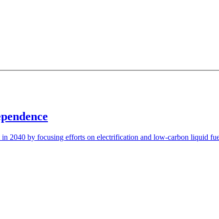
‌‍​‌​ ​​​ ​‍‌‍​ ​ ​‍​ ‍‌​‍‌‍‌ ‌​‌ ‍‌‌ ​​‌‍‌‌​ ‌‌ ‌ ‌‍ ‌ ​‍‌‍‍ ​‍‌‍‌ ​​‌‍​‌‌ ‌​‌‍‍​​ ‌‌ ‌​‌‍‍‌‌ ‌​‌‍ ​‌‍‌‌​‍‌‍‌ ​​‌‍‌‌‌ ​‍‌ ​ ‌ ​​‌‍‌‌‌‍​ ‌ ‌​‌‍‍‌‌ ‌‍‌‍‌‌​ ‌‌ ​​‌ ‌‌‌‍​‍‌‍ ​‌‍‍‌‌ ​ ‌‍‍​‌‍‌‌‌‍‌​​‍​‍‌ ‌
‍ ‌‍‌‌‌ ‍‌​‍‌‌​ ​ ‌​‌​​‍‌‌​ ​ ‌​‌​​‍‌‌​ ​‍​ ​‍​ ​ ‌‍‌‍​ ‌​‌‍​ ‌‍‌‍‌‍‌‌‌‍​‌‌‍‌‍​ ‌‌‌‍​ ‌‍‌‍‌‍​ ​‍‌‌​ ​‍​ ​‍​‍‌‌​ ‌‌‌​‌​​‍ ‍‌ ‌​‌‍‌‌‌ ‍​‌ ‌​​ ‌‍​‍‌‍​‌‌ ​ ‌‍‌‌‌‌‌‌‌ ​‍‌‍ ​​ ‌‌‍‍​‌ ‌​‌ ‌​‌ ​​​‍‌‌​ ​ ‌​​‌​‍‌‌​ ​‍‌​‌‍​‍‌‌​ ​‍‌​‌‍‌‍ ​‌‍ ‌‍​ ‌‍​‌‌‍ ​‌‍‍​‌‍ ‌ ​ ‌ ‌​​‍‌‌​ ​ ‌​​‌​ ​ ​ ​ ​ ​ ​ ​ ​‍‌‍‌‍‍‌‌‍‌​​ ‌​ ‌ ​ ‍‌​ ‌‍​ ​‌​ ‌‌​ ​‍​ ​‌‌‍​‍​‍ ‌​ ‌ ​ ​‍​ ​‌​ ‍​​‍ ‌​ ‌​​ ‌‍​ ‌ ​ ​‍​‍ ‌‌‍​‌‌‍‌​​ ​ ​ ‍‌​‍ ‌​ ​‍‌‍‌​​ ‌‍‌‍‌‌‌‍​ ‌‍​‌‌‍​‌​ ​​​ ​‍‌‍​ ​ ​‍​ ‍‌​‍‌‍‌ ‌​‌ ‍‌‌ ​​‌‍‌‌​ ‌‌ ‌ ‌‍ ‌ ​‍‌‍‍ ​‍‌‍‌ ​​‌‍​‌‌ ‌​‌‍‍​​ ‌‌‍‌​‌‍‌‌‌ ​ ‌‍​ ‌ ​‍‌‍‍‌‌ ​​‌ ‌​‌‍‍‌‌‍ ‌‍ ‍​‍‌‌​ ‌‌‌​​‍‌‌ ‌‍‍ ‌‍‌‌‌ ‍‌​‍‌‌​ ​ ‌​‌​​‍‌‌​ ​ ‌​‌​​‍‌‌​ ​‍​ ​‍​ ​‍​ ​​‌‍‌​‌‍​‍‌‍‌‍‌‍​‌​ ​‍​ ​​‌‍​ ​ ​ ‌‍‌​​ ‍​​‍‌‌​ ​‍​ ​‍​‍‌‌​ ‌‌‌​‌​​‍ ‍‌‍​ ‌‍‍​‌‍‍‌‌‍ ​‌‍‌​‌ ​‍‌‍‌‌‌‍ ‍​‍‌‌​ ‌‌‌​​‍‌‌ ‌‍‍ ‌‍‌‌‌ ‍‌​‍‌‌​ ​ ‌​‌​​‍‌‌​ ​ ‌​‌​​‍‌‌​ ​‍​ ​‍​ ​ ‌‍‌‍​ ‌​‌‍​ ‌‍‌‍‌‍‌‌‌‍​‌‌‍‌‍​ ‌‌‌‍​ ‌‍‌‍‌‍​ ​‍‌‌​ ​‍​ ​‍​‍‌‌​ ‌‌‌​‌​​‍ ‍‌ ‌​‌‍‌‌‌ ‍​‌ ‌​​‍‌‍‌ ​​‌‍‌‌‌ ​‍‌ ​ ‌ ​​‌‍‌‌‌‍​ ‌ ‌​‌‍‍‌‌ ‌‍‌‍‌‌​ ‌‌ ​​‌ ‌‌‌