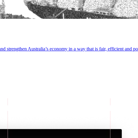
 ‍​‌‍‌‍​‍‌‌​ ​‍​ ​‍​‍‌‌​ ‌‌‌​‌​​‍ ‍‌‍​ ‌‍‍​‌‍‍‌‌‍ ​‌‍‌​‌ ​‍‌‍‌‌‌‍ ‍​‍‌‌​ ‌‌‌​​‍‌‌ ‌‍‍ ‌‍‌‌‌ ‍‌​‍‌‌​ ​ ‌​‌​​‍‌‌​ ​ ‌​‌​​‍‌‌​ ​‍​ ​‍​ ‍​​ ​‍​ ​ ​ ‌ ​ ‌‌‌‍​‌​ ​​​ ​‍​ ​​​ ‌‌‌‍​‌​ ‍​​‍‌‌​ ​‍​ ​‍​‍‌‌​ ‌‌‌​‌​​‍ ‍‌ ‌​‌‍‌‌‌ ‍​‌ ‌​​ ‌‍​‍‌‍​‌‌ ​ ‌‍‌‌‌‌‌‌‌ ​‍‌‍ ​​ ‌‌‍‍​‌ ‌​‌ ‌​‌ ​​​‍‌‌​ ​ ‌​​‌​‍‌‌​ ​‍‌​‌‍​‍‌‌​ ​‍‌​‌‍‌‍ ​‌‍ ‌‍​ ‌‍​‌‌‍ ​‌‍‍​‌‍ ‌ ​ ‌ ‌​​‍‌‌​ ​ ‌​​‌​ ​ ​ ​ ​ ​ ​ ​ ​‍‌‍‌‍‍‌‌‍‌​​ ‌‌‍​‍​ ‍​‌‍​‌‌‍​‌​ ‌‍​ ‍​​ ‌‌‌‍​ ​‍ ‌‌‍​‍‌‍​ ​ ​ ​ ‌​​‍ ‌​ ‌​​ ‌​​ ‍‌‌‍‌‍​‍ ‌​ ‍​​ ​​‌‍‌​‌‍​ ​‍ ‌‌‍‌‍​ ​​‌‍‌‍‌‍​‍​ ‌​​ ‍‌‌‍‌‍​ ​​​ ‌ ‌‍‌‌‌‍‌‍‌‍​‌​‍‌‍‌ ‌​‌ ‍‌‌ ​​‌‍‌‌​ ‌‌ ‌ ‌‍ ‌ ​‍‌‍‍ ​‍‌‍‌ ​​‌‍​‌‌ ‌​‌‍‍​​ ‌‌‍‌​‌‍‌‌‌ ​ ‌‍​ ‌ ​‍‌‍‍‌‌ ​​‌ ‌​‌‍‍‌‌‍ ‌‍ ‍​‍‌‌​ ‌‌‌​​‍‌‌ ‌‍‍ ‌‍‌‌‌ ‍‌​‍‌‌​ ​ ‌​‌​​‍‌‌​ ​ ‌​‌​​‍‌‌​ ​‍​ ​‍​ ‍‌​ ​‍‌‍‌‍‌‍‌​‌‍‌‍​ ‌​​ ‍​​ ‌‍​ ‍​​ ​ ​ ‍​‌‍‌‍​‍‌‌​ ​‍​ ​‍​‍‌‌​ ‌‌‌​‌​​‍ ‍‌‍​ ‌‍‍​‌‍‍‌‌‍ ​‌‍‌​‌ ​‍‌‍‌‌‌‍ ‍​‍‌‌​ ‌‌‌​​‍‌‌ ‌‍‍ ‌‍‌‌‌ ‍‌​‍‌‌​ ​ ‌​‌​​‍‌‌​ ​ ‌​‌​​‍‌‌