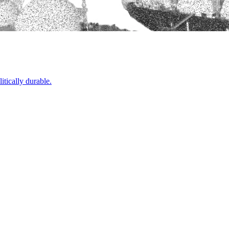
​ ​‍​ ​‍​ ‍​​ ​‍​ ​ ​ ‌ ​ ‌‌‌‍​‌​ ​​​ ​‍​ ​​​ ‌‌‌‍​‌​ ‍​​‍‌‌​ ​‍​ ​‍​‍‌‌​ ‌‌‌​‌​​‍ ‍‌ ‌​‌‍‌‌‌ ‍​‌ ‌​​‍‌‍‌ ​​‌‍‌‌‌ ​‍‌ ​ ‌ ​​‌‍‌‌‌‍​ ‌ ‌​‌‍‍‌‌ ‌‍‌‍‌‌​ ‌‌ ​​‌ ‌‌‌‍​‍‌‍ ​‌‍‍‌‌ ​ ‌‍‍​‌‍‌‌‌‍‌​​‍​‍‌ ‌