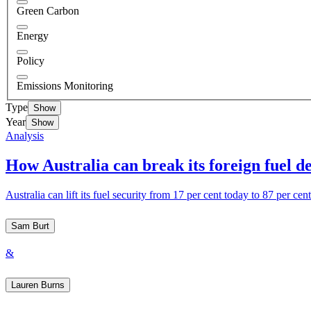
Green Carbon​​​​‌ ‍ ​‍​‍‌‍ ‌ ​‍‌‍‍‌‌‍‌ ‌‍‍‌‌‍ ‍​‍​‍​ ‍‍​‍​‍‌ ​ ‌‍​‌‌‍ ‍‌‍‍‌‌ ‌​‌ ‍‌​‍ ‍‌‍‍‌‌‍ ​‍​‍​‍ ​​‍​‍‌‍‍​‌ ​‍‌‍‌‌‌‍‌‍​‍​‍​ ‍‍​‍​‍‌‍‍​‌ ‌​‌ ‌​‌ ​​​ ‍‍​‍ ​‍ ‌‍ ​‌‍ ‌‍​ ‌‍​‌‌‍ ​‌‍‍​‌‍ ‌ ​ ‌ ‌​​ ‍‍​ ​ ​ ​ ​ ​ ​ ​ ​‍ ‌‍‍‌‌‍ ‍‌ ‌​‌‍‌‌‌‍ ‍‌ ‌​​‍ ‌‍‌‌‌‍‌​‌‍‍‌‌ ‌​​‍ ‌‍ ‌‌‍ ‌‍‌​‌‍‌‌​ ‌‌ ​​‌ ​‍‌‍‌‌‌ ​ ‌‍‌‌‌‍ ‍‌ ‌​‌‍​‌‌ ‌​‌‍‍‌‌‍ ‌‍ ‍​ ‍ ‌‍‍‌‌‍‌​​ ‌​ ‌‌‌‍​ ​ ‍​​ ​‌​ ‌‍‌‍‌​‌‍​‍‌‍‌‌​‍ ‌​ ​‍‌‍​ ​ ‌‌‌‍‌‌​‍ ‌​ ‌​​ ‌​​ ‌‌​ ‍​​‍ ‌​ ‍‌​ ​ ‌‍​ ‌‍‌‍​‍ ‌‌‍‌‍‌‍‌​‌‍​‍‌‍​‍‌‍‌‌​ ‍​​ ​​​ ‌​‌‍​‍​ ‍​​ ‌‌‌‍​ ​ ‍ ‌ ‌​‌ ‍‌‌ ​​‌‍‌‌​ ‌‌ ‌​‌‍ ‌ ​​‌‍‍‌‌‍​ ​ ‍ ‌ ​​‌‍​‌‌ ‌​‌‍‍​​ ‌‌‍ ‍‌‍​‌‌‍ ‌‌‍‌‌​ ‌‍​‍‌‍​‌‌ ​ ‌‍‌‌‌‌‌‌‌ ​‍‌‍ ​​ ‌‌‍‍​‌ ‌​‌ ‌​‌ ​​​‍‌‌​ ​ ‌​​‌​‍‌‌​ ​‍‌​‌‍​‍‌‌​ ​‍‌​‌‍‌‍ ​‌‍ ‌‍​ ‌‍​‌‌‍ ​‌‍‍​‌‍ ‌ ​ ‌ ‌​​‍‌‌​ ​ ‌​​‌​ ​ ​ ​ ​ ​ ​ ​ ​‍‌‍‌‍‍‌‌‍‌​​ ‌​ ‌‌‌‍​ ​ ‍​​ ​‌​ ‌‍‌‍‌​‌‍​‍‌‍‌‌​‍ ‌​ ​‍‌‍​ ​ ‌‌‌‍‌‌​‍ ‌​ ‌​​ ‌​​ ‌‌​ ‍​​‍ ‌​ ‍‌​ ​ ‌‍​ ‌‍‌‍​‍ ‌‌‍‌‍‌‍‌​‌‍​‍‌‍​‍‌‍‌‌​ ‍​​ ​​​ ‌​‌‍​‍​ ‍​​ ‌‌‌‍​ ​‍‌‍‌ ‌​‌ ‍‌‌ ​​‌‍‌‌​ ‌‌ ‌​‌‍ ‌ ​​‌‍‍‌‌‍​ ​‍‌‍‌ ​​‌‍​‌‌ ‌​‌‍‍​​ ‌‌‍ ‍‌‍​‌‌‍ ‌‌‍‌‌​‍‌‍‌ ​​‌‍‌‌‌ ​‍‌ ​ ‌ ​​‌‍‌‌‌‍​ ‌ ‌​‌‍‍‌‌ ‌‍‌‍‌‌​ ‌‌ ​​‌ ‌‌‌‍​‍‌‍ ​‌‍‍‌‌ ​ ‌‍‍​‌‍‌‌‌‍‌​​‍​‍‌ ‌
Energy​​​​‌ ‍ ​‍​‍‌‍ ‌ ​‍‌‍‍‌‌‍‌ ‌‍‍‌‌‍ ‍​‍​‍​ ‍‍​‍​‍‌ ​ ‌‍​‌‌‍ ‍‌‍‍‌‌ ‌​‌ ‍‌​‍ ‍‌‍‍‌‌‍ ​‍​‍​‍ ​​‍​‍‌‍‍​‌ ​‍‌‍‌‌‌‍‌‍​‍​‍​ ‍‍​‍​‍‌‍‍​‌ ‌​‌ ‌​‌ ​​​ ‍‍​‍ ​‍ ‌‍ ​‌‍ ‌‍​ ‌‍​‌‌‍ ​‌‍‍​‌‍ ‌ ​ ‌ ‌​​ ‍‍​ ​ ​ ​ ​ ​ ​ ​ ​‍ ‌‍‍‌‌‍ ‍‌ ‌​‌‍‌‌‌‍ ‍‌ ‌​​‍ ‌‍‌‌‌‍‌​‌‍‍‌‌ ‌​​‍ ‌‍ ‌‌‍ ‌‍‌​‌‍‌‌​ ‌‌ ​​‌ ​‍‌‍‌‌‌ ​ ‌‍‌‌‌‍ ‍‌ ‌​‌‍​‌‌ ‌​‌‍‍‌‌‍ ‌‍ ‍​ ‍ ‌‍‍‌‌‍‌​​ ‌‌‍‌‌​ ​ ‌‍‌‌​ ‌ ​ ‌​​ ‍​​ ‌​​ ‌​​‍ ‌​ ​‌‌‍‌‌‌‍‌‌​ ‍​​‍ ‌​ ‌​​ ​‍‌‍‌‍​ ​‍​‍ ‌‌‍​‌‌‍​ ‌‍​‌​ ​ ​‍ ‌​ ‍​‌‍​‌​ ‌‍‌‍​‌​ ​ ​ ​ ​ ‌​‌‍‌‍​ ‌​​ ​‌‌‍​‌​ ‍​​ ‍ ‌ ‌​‌ ‍‌‌ ​​‌‍‌‌​ ‌‌ ‌​‌‍ ‌ ​​‌‍‍‌‌‍​ ​ ‍ ‌ ​​‌‍​‌‌ ‌​‌‍‍​​ ‌‌‍ ‍‌‍​‌‌‍ ‌‌‍‌‌​ ‌‍​‍‌‍​‌‌ ​ ‌‍‌‌‌‌‌‌‌ ​‍‌‍ ​​ ‌‌‍‍​‌ ‌​‌ ‌​‌ ​​​‍‌‌​ ​ ‌​​‌​‍‌‌​ ​‍‌​‌‍​‍‌‌​ ​‍‌​‌‍‌‍ ​‌‍ ‌‍​ ‌‍​‌‌‍ ​‌‍‍​‌‍ ‌ ​ ‌ ‌​​‍‌‌​ ​ ‌​​‌​ ​ ​ ​ ​ ​ ​ ​ ​‍‌‍‌‍‍‌‌‍‌​​ ‌‌‍‌‌​ ​ ‌‍‌‌​ ‌ ​ ‌​​ ‍​​ ‌​​ ‌​​‍ ‌​ ​‌‌‍‌‌‌‍‌‌​ ‍​​‍ ‌​ ‌​​ ​‍‌‍‌‍​ ​‍​‍ ‌‌‍​‌‌‍​ ‌‍​‌​ ​ ​‍ ‌​ ‍​‌‍​‌​ ‌‍‌‍​‌​ ​ ​ ​ ​ ‌​‌‍‌‍​ ‌​​ ​‌‌‍​‌​ ‍​​‍‌‍‌ ‌​‌ ‍‌‌ ​​‌‍‌‌​ ‌‌ ‌​‌‍ ‌ ​​‌‍‍‌‌‍​ ​‍‌‍‌ ​​‌‍​‌‌ ‌​‌‍‍​​ ‌‌‍ ‍‌‍​‌‌‍ ‌‌‍‌‌​‍‌‍‌ ​​‌‍‌‌‌ ​‍‌ ​ ‌ ​​‌‍‌‌‌‍​ ‌ ‌​‌‍‍‌‌ ‌‍‌‍‌‌​ ‌‌ ​​‌ ‌‌‌‍​‍‌‍ ​‌‍‍‌‌ ​ ‌‍‍​‌‍‌‌‌‍‌​​‍​‍‌ ‌
Policy​​​​‌ ‍ ​‍​‍‌‍ ‌ ​‍‌‍‍‌‌‍‌ ‌‍‍‌‌‍ ‍​‍​‍​ ‍‍​‍​‍‌ ​ ‌‍​‌‌‍ ‍‌‍‍‌‌ ‌​‌ ‍‌​‍ ‍‌‍‍‌‌‍ ​‍​‍​‍ ​​‍​‍‌‍‍​‌ ​‍‌‍‌‌‌‍‌‍​‍​‍​ ‍‍​‍​‍‌‍‍​‌ ‌​‌ ‌​‌ ​​​ ‍‍​‍ ​‍ ‌‍ ​‌‍ ‌‍​ ‌‍​‌‌‍ ​‌‍‍​‌‍ ‌ ​ ‌ ‌​​ ‍‍​ ​ ​ ​ ​ ​ ​ ​ ​‍ ‌‍‍‌‌‍ ‍‌ ‌​‌‍‌‌‌‍ ‍‌ ‌​​‍ ‌‍‌‌‌‍‌​‌‍‍‌‌ ‌​​‍ ‌‍ ‌‌‍ ‌‍‌​‌‍‌‌​ ‌‌ ​​‌ ​‍‌‍‌‌‌ ​ ‌‍‌‌‌‍ ‍‌ ‌​‌‍​‌‌ ‌​‌‍‍‌‌‍ ‌‍ ‍​ ‍ ‌‍‍‌‌‍‌​​ ‌​ ‍​‌‍​ ‌‍​‌‌‍​ ‌‍​‍​ ​‍‌‍​‍​ ‌‍​‍ ‌‌‍​ ​ ‌ ​ ‌ ​ ‌‌​‍ ‌​ ‌​‌‍‌​‌‍​‌​ ‍‌​‍ ‌​ ‍​‌‍​‍​ ‌‍‌‍‌‍​‍ ‌​ ‌​​ ​ ‌‍​ ​ ‌ ​ ‌ ‌‍‌‍‌‍‌‌​ ‌‍‌‍​‍‌‍‌‌​ ‍‌​ ​ ​ ‍ ‌ ‌​‌ ‍‌‌ ​​‌‍‌‌​ ‌‌ ‌​‌‍ ‌ ​​‌‍‍‌‌‍​ ​ ‍ ‌ ​​‌‍​‌‌ ‌​‌‍‍​​ ‌‌‍ ‍‌‍​‌‌‍ ‌‌‍‌‌​ ‌‍​‍‌‍​‌‌ ​ ‌‍‌‌‌‌‌‌‌ ​‍‌‍ ​​ ‌‌‍‍​‌ ‌​‌ ‌​‌ ​​​‍‌‌​ ​ ‌​​‌​‍‌‌​ ​‍‌​‌‍​‍‌‌​ ​‍‌​‌‍‌‍ ​‌‍ ‌‍​ ‌‍​‌‌‍ ​‌‍‍​‌‍ ‌ ​ ‌ ‌​​‍‌‌​ ​ ‌​​‌​ ​ ​ ​ ​ ​ ​ ​ ​‍‌‍‌‍‍‌‌‍‌​​ ‌​ ‍​‌‍​ ‌‍​‌‌‍​ ‌‍​‍​ ​‍‌‍​‍​ ‌‍​‍ ‌‌‍​ ​ ‌ ​ ‌ ​ ‌‌​‍ ‌​ ‌​‌‍‌​‌‍​‌​ ‍‌​‍ ‌​ ‍​‌‍​‍​ ‌‍‌‍‌‍​‍ ‌​ ‌​​ ​ ‌‍​ ​ ‌ ​ ‌ ‌‍‌‍‌‍‌‌​ ‌‍‌‍​‍‌‍‌‌​ ‍‌​ ​ ​‍‌‍‌ ‌​‌ ‍‌‌ ​​‌‍‌‌​ ‌‌ ‌​‌‍ ‌ ​​‌‍‍‌‌‍​ ​‍‌‍‌ ​​‌‍​‌‌ ‌​‌‍‍​​ ‌‌‍ ‍‌‍​‌‌‍ ‌‌‍‌‌​‍‌‍‌ ​​‌‍‌‌‌ ​‍‌ ​ ‌ ​​‌‍‌‌‌‍​ ‌ ‌​‌‍‍‌‌ ‌‍‌‍‌‌​ ‌‌ ​​‌ ‌‌‌‍​‍‌‍ ​‌‍‍‌‌ ​ ‌‍‍​‌‍‌‌‌‍‌​​‍​‍‌ ‌
Emissions Monitoring​​​​‌ ‍ ​‍​‍‌‍ ‌ ​‍‌‍‍‌‌‍‌ ‌‍‍‌‌‍ ‍​‍​‍​ ‍‍​‍​‍‌ ​ ‌‍​‌‌‍ ‍‌‍‍‌‌ ‌​‌ ‍‌​‍ ‍‌‍‍‌‌‍ ​‍​‍​‍ ​​‍​‍‌‍‍​‌ ​‍‌‍‌‌‌‍‌‍​‍​‍​ ‍‍​‍​‍‌‍‍​‌ ‌​‌ ‌​‌ ​​​ ‍‍​‍ ​‍ ‌‍ ​‌‍ ‌‍​ ‌‍​‌‌‍ ​‌‍‍​‌‍ ‌ ​ ‌ ‌​​ ‍‍​ ​ ​ ​ ​ ​ ​ ​ ​‍ ‌‍‍‌‌‍ ‍‌ ‌​‌‍‌‌‌‍ ‍‌ ‌​​‍ ‌‍‌‌‌‍‌​‌‍‍‌‌ ‌​​‍ ‌‍ ‌‌‍ ‌‍‌​‌‍‌‌​ ‌‌ ​​‌ ​‍‌‍‌‌‌ ​ ‌‍‌‌‌‍ ‍‌ ‌​‌‍​‌‌ ‌​‌‍‍‌‌‍ ‌‍ ‍​ ‍ ‌‍‍‌‌‍‌​​ ‌​ ‍​‌‍​‌‌‍‌‌‌‍‌‌‌‍​‌‌‍‌‍​ ​ ​ ​‌​‍ ‌​ ‍​‌‍‌‌​ ​ ​ ‌ ​‍ ‌​ ‌​​ ‌​​ ‌‍​ ​‍​‍ ‌‌‍​‍​ ​ ​ ‍​​ ​ ​‍ ‌​ ‍​‌‍‌​​ ‍‌‌‍​ ​ ​‍​ ‍‌‌‍‌‍​ ​​​ ‌‌‌‍‌‍​ ​‌​ ‌ ​ ‍ ‌ ‌​‌ ‍‌‌ ​​‌‍‌‌​ ‌‌ ‌​‌‍ ‌ ​​‌‍‍‌‌‍​ ​ ‍ ‌ ​​‌‍​‌‌ ‌​‌‍‍​​ ‌‌‍ ‍‌‍​‌‌‍ ‌‌‍‌‌​ ‌‍​‍‌‍​‌‌ ​ ‌‍‌‌‌‌‌‌‌ ​‍‌‍ ​​ ‌‌‍‍​‌ ‌​‌ ‌​‌ ​​​‍‌‌​ ​ ‌​​‌​‍‌‌​ ​‍‌​‌‍​‍‌‌​ ​‍‌​‌‍‌‍ ​‌‍ ‌‍​ ‌‍​‌‌‍ ​‌‍‍​‌‍ ‌ ​ ‌ ‌​​‍‌‌​ ​ ‌​​‌​ ​ ​ ​ ​ ​ ​ ​ ​‍‌‍‌‍‍‌‌‍‌​​ ‌​ ‍​‌‍​‌‌‍‌‌‌‍‌‌‌‍​‌‌‍‌‍​ ​ ​ ​‌​‍ ‌​ ‍​‌‍‌‌​ ​ ​ ‌ ​‍ ‌​ ‌​​ ‌​​ ‌‍​ ​‍​‍ ‌‌‍​‍​ ​ ​ ‍​​ ​ ​‍ ‌​ ‍​‌‍‌​​ ‍‌‌‍​ ​ ​‍​ ‍‌‌‍‌‍​ ​​​ ‌‌‌‍‌‍​ ​‌​ ‌ ​‍‌‍‌ ‌​‌ ‍‌‌ ​​‌‍‌‌​ ‌‌ ‌​‌‍ ‌ ​​‌‍‍‌‌‍​ ​‍‌‍‌ ​​‌‍​‌‌ ‌​‌‍‍​​ ‌‌‍ ‍‌‍​‌‌‍ ‌‌‍‌‌​‍‌‍‌ ​​‌‍‌‌‌ ​‍‌ ​ ‌ ​​‌‍‌‌‌‍​ ‌ ‌​‌‍‍‌‌ ‌‍‌‍‌‌​ ‌‌ ​​‌ ‌‌‌‍​‍‌‍ ​‌‍‍‌‌ ​ ‌‍‍​‌‍‌‌‌‍‌​​‍​‍‌ ‌
Type
Show
Year
Show
Analysis
How Australia can break its foreign fuel dependence​​​​‌ ‍ ​‍​‍‌‍ ‌ ​‍‌‍‍‌‌‍‌ ‌‍‍‌‌‍ ‍​‍​‍​ ‍‍​‍​‍‌ ​ ‌‍​‌‌‍ ‍‌‍‍‌‌ ‌​‌ ‍‌​‍ ‍‌‍‍‌‌‍ ​‍​‍​‍ ​​‍​‍‌‍‍​‌ ​‍‌‍‌‌‌‍‌‍​‍​‍​ ‍‍​‍​‍‌‍‍​‌ ‌​‌ ‌​‌ ​​​ ‍‍​‍ ​‍ ‌‍ ​‌‍ ‌‍​ ‌‍​‌‌‍ ​‌‍‍​‌‍ ‌ ​ ‌ ‌​​ ‍‍​ ​ ​ ​ ​ ​ ​ ​ ​‍ ‌‍‍‌‌‍ ‍‌ ‌​‌‍‌‌‌‍ ‍‌ ‌​​‍ ‌‍‌‌‌‍‌​‌‍‍‌‌ ‌​​‍ ‌‍ ‌‌‍ ‌‍‌​‌‍‌‌​ ‌‌ ​​‌ ​‍‌‍‌‌‌ ​ ‌‍‌‌‌‍ ‍‌ ‌​‌‍​‌‌ ‌​‌‍‍‌‌‍ ‌‍ ‍​ ‍ ‌‍‍‌‌‍‌​​ ‌​ ‌ ​ ‍‌​ ‌‍​ ​‌​ ‌‌​ ​‍​ ​‌‌‍​‍​‍ ‌​ ‌ ​ ​‍​ ​‌​ ‍​​‍ ‌​ ‌​​ ‌‍​ ‌ ​ ​‍​‍ ‌‌‍​‌‌‍‌​​ ​ ​ ‍‌​‍ ‌​ ​‍‌‍‌​​ ‌‍‌‍‌‌‌‍​ ‌‍​‌‌‍​‌​ ​​​ ​‍‌‍​ ​ ​‍​ ‍‌​ ‍ ‌ ‌​‌ ‍‌‌ ​​‌‍‌‌​ ‌‌ ‌ ‌‍ ‌ ​‍‌‍‍ ​ ‍ ‌ ​​‌‍​‌‌ ‌​‌‍‍​​ ‌‌ ‌​‌‍‍‌‌ ‌​‌‍ ​‌‍‌‌​ ‌‍​‍‌‍​‌‌ ​ ‌‍‌‌‌‌‌‌‌ ​‍‌‍ ​​ ‌‌‍‍​‌ ‌​‌ ‌​‌ ​​​‍‌‌​ ​ ‌​​‌​‍‌‌​ ​‍‌​‌‍​‍‌‌​ ​‍‌​‌‍‌‍ ​‌‍ ‌‍​ ‌‍​‌‌‍ ​‌‍‍​‌‍ ‌ ​ ‌ ‌​​‍‌‌​ ​ ‌​​‌​ ​ ​ ​ ​ ​ ​ ​ ​‍‌‍‌‍‍‌‌‍‌​​ ‌​ ‌ ​ ‍‌​ ‌‍​ ​‌​ ‌‌​ ​‍​ ​‌‌‍​‍​‍ ‌​ ‌ ​ ​‍​ ​‌​ ‍​​‍ ‌​ ‌​​ ‌‍​ ‌ ​ ​‍​‍ ‌‌‍​‌‌‍‌​​ ​ ​ ‍‌​‍ ‌​ ​‍‌‍‌​​ ‌‍‌‍‌‌‌‍​ ‌‍​‌
Australia can lift its fuel security from 17 per cent today to 87 per cent in 2040 by focusing efforts on electrification and low-carbon liquid fuels.​​​​‌ ‍ ​‍​‍‌‍ ‌ ​‍‌‍‍‌‌‍‌ ‌‍‍‌‌‍ ‍​‍​‍​ ‍‍​‍​‍‌ ​ ‌‍​‌‌‍ ‍‌‍‍‌‌ ‌​‌ ‍‌​‍ ‍‌‍‍‌‌‍ ​‍​‍​‍ ​​‍​‍‌‍‍​‌ ​‍‌‍‌‌‌‍‌‍​‍​‍​ ‍‍​‍​‍‌‍‍​‌ ‌​‌ ‌​‌ ​​​ ‍‍​‍ ​‍ ‌‍ ​‌‍ ‌‍​ ‌‍​‌‌‍ ​‌‍‍​‌‍ ‌ ​ ‌ ‌​​ ‍‍​ ​ ​ ​ ​ ​ ​ ​ ​‍ ‌‍‍‌‌‍ ‍‌ ‌​‌‍‌‌‌‍ ‍‌ ‌​​‍ ‌‍‌‌‌‍‌​‌‍‍‌‌ ‌​​‍ ‌‍ ‌‌‍ ‌‍‌​‌‍‌‌​ ‌‌ ​​‌ ​‍‌‍‌‌‌ ​ ‌‍‌‌‌‍ ‍‌ ‌​‌‍​‌‌ ‌​‌‍‍‌‌‍ ‌‍ ‍​ ‍ ‌‍‍‌‌‍‌​​ ‌​ ‌ ​ ‍‌​ ‌‍​ ​‌​ ‌‌​ ​‍​ ​‌‌‍​‍​‍ ‌​ ‌ ​ ​‍​ ​‌​ ‍​​‍ ‌​ ‌​​ ‌‍​ ‌ ​ ​‍​‍ ‌‌‍​‌‌‍‌​​ ​ ​ ‍‌​‍ ‌​ ​‍‌‍‌​​ ‌‍‌‍‌‌‌‍​ ‌‍​‌‌‍​‌​ ​​​ ​‍‌‍​ ​ ​‍​ ‍‌​ ‍ ‌ ‌​‌ ‍‌‌ ​​‌‍‌‌​ ‌‌ ‌ ‌‍ ‌ ​‍‌‍‍ ​ ‍ ‌ ​​‌‍​‌‌ ‌​‌‍‍​​ ‌‌‍‌​‌‍‌‌‌ ​ ‌‍​ ‌ ​‍‌‍‍‌‌ ​​‌ ‌​‌‍‍‌‌‍ ‌‍ ‍​‍‌‌​ ‌‌‌​​‍‌‌ ‌‍‍ ‌‍‌‌‌ ‍‌​‍‌‌​ ​ ‌​‌​​‍‌‌​ ​ ‌​‌​​‍‌‌​ ​‍​ ​‍​ ​‍​ ​​‌‍‌​‌‍​‍‌‍‌‍‌‍​‌​ ​‍​ ​​‌‍​ ​ ​ ‌‍‌​​ ‍​​‍‌‌​ ​‍​ ​‍​‍‌‌​ ‌‌‌​‌​​‍ ‍‌‍​ ‌‍‍​‌‍‍‌‌‍ ​‌‍‌​‌ ​‍‌‍‌‌‌‍ ‍​‍‌‌​ ‌‌‌​​‍‌‌ ‌‍
Sam Burt​​​​‌ ‍ ​‍​‍‌‍ ‌ ​‍‌‍‍‌‌‍‌ ‌‍‍‌‌‍ ‍​‍​‍​ ‍‍​‍​‍‌ ​ ‌‍​‌‌‍ ‍‌‍‍‌‌ ‌​‌ ‍‌​‍ ‍‌‍‍‌‌‍ ​‍​‍​‍ ​​‍​‍‌‍‍​‌ ​‍‌‍‌‌‌‍‌‍​‍​‍​ ‍‍​‍​‍‌‍‍​‌ ‌​‌ ‌​‌ ​​​ ‍‍​‍ ​‍ ‌‍ ​‌‍ ‌‍​ ‌‍​‌‌‍ ​‌‍‍​‌‍ ‌ ​ ‌ ‌​​ ‍‍​ ​ ​ ​ ​ ​ ​ ​ ​‍ ‌‍‍‌‌‍ ‍‌ ‌​‌‍‌‌‌‍ ‍‌ ‌​​‍ ‌‍‌‌‌‍‌​‌‍‍‌‌ ‌​​‍ ‌‍ ‌‌‍ ‌‍‌​‌‍‌‌​ ‌‌ ​​‌ ​‍‌‍‌‌‌ ​ ‌‍‌‌‌‍ ‍‌ ‌​‌‍​‌‌ ‌​‌‍‍‌‌‍ ‌‍ ‍​ ‍ ‌‍‍‌‌‍‌​​ ‌​ ‌​​ ​‍‌‍‌​‌‍​‍​ ​ ‌‍​ ‌‍‌‍‌‍‌​​‍ ‌​ ‍​​ ​ ​ ​‌​ ​‌​‍ ‌​ ‌​​ ‍‌‌‍​‌‌‍​‍​‍ ‌​ ‍​​ ​ ​ ‌​‌‍‌‌​‍ ‌‌‍​‍‌‍‌‍‌‍‌​​ ‌‍‌‍​ ‌‍‌‌‌‍​‌​ ‌‍​ ​ ‌‍​‍​ ​ ​ ‌‌​ ‍ ‌ ‌​‌ ‍‌‌ ​​‌‍‌‌​ ‌‌‍​‌‌ ‌‌‌ ‌​‌‍‍​‌‍ ‌ ​‍​ ‍ ‌ ​​‌‍​‌‌ ‌​‌‍‍​​ ‌‌‍ ‍‌‍​‌‌‍ ‌‌‍‌‌​ ‌‍​‍‌‍​‌‌ ​ ‌‍‌‌‌‌‌‌‌ ​‍‌‍ ​​ ‌‌‍‍​‌ ‌​‌ ‌​‌ ​​​‍‌‌​ ​ ‌​​‌​‍‌‌​ ​‍‌​‌‍​‍‌‌​ ​‍‌​‌‍‌‍ ​‌‍ ‌‍​ ‌‍​‌‌‍ ​‌‍‍​‌‍ ‌ ​ ‌ ‌​​‍‌‌​ ​ ‌​​‌​ ​ ​ ​ ​ ​ ​ ​ ​‍‌‍‌‍‍‌‌‍‌​​ ‌​ ‌​​ ​‍‌‍‌​‌‍​‍​ ​ ‌‍​ ‌‍‌‍‌‍‌​​‍ ‌​ ‍​​ ​ ​ ​‌​ ​‌​‍ ‌​ ‌​​ ‍‌‌‍​‌‌‍​‍​‍ ‌​ ‍​​ ​ ​ ‌​‌‍‌‌​‍ ‌‌‍​‍‌‍‌‍‌‍‌​​ ‌‍‌‍​ ‌‍‌‌‌‍​‌​ ‌‍​ ​ ‌‍​‍​ ​ ​ ‌‌​‍‌‍‌ ‌​‌ ‍‌‌ ​​‌‍‌‌​ ‌‌‍​‌‌ ‌‌‌ ‌​‌‍‍​‌‍ ‌ ​‍​‍‌‍‌ ​​‌‍​‌‌ ‌​‌‍‍​​ ‌‌‍ ‍‌‍​‌‌‍ ‌‌‍‌‌​‍‌‍‌ ​​‌‍‌‌‌ ​‍‌ ​ ‌ ​​‌‍‌‌‌‍​ ‌ ‌​‌‍‍‌‌ ‌‍‌‍‌‌​ ‌‌ ​​‌ ‌‌‌‍​‍‌‍ ​‌‍‍‌‌ ​ ‌‍‍​‌‍‌‌‌‍‌​​‍​‍‌ ‌
&
Lauren Burns​​​​‌ ‍ ​‍​‍‌‍ ‌ ​‍‌‍‍‌‌‍‌ ‌‍‍‌‌‍ ‍​‍​‍​ ‍‍​‍​‍‌ ​ ‌‍​‌‌‍ ‍‌‍‍‌‌ ‌​‌ ‍‌​‍ ‍‌‍‍‌‌‍ ​‍​‍​‍ ​​‍​‍‌‍‍​‌ ​‍‌‍‌‌‌‍‌‍​‍​‍​ ‍‍​‍​‍‌‍‍​‌ ‌​‌ ‌​‌ ​​​ ‍‍​‍ ​‍ ‌‍ ​‌‍ ‌‍​ ‌‍​‌‌‍ ​‌‍‍​‌‍ ‌ ​ ‌ ‌​​ ‍‍​ ​ ​ ​ ​ ​ ​ ​ ​‍ ‌‍‍‌‌‍ ‍‌ ‌​‌‍‌‌‌‍ ‍‌ ‌​​‍ ‌‍‌‌‌‍‌​‌‍‍‌‌ ‌​​‍ ‌‍ ‌‌‍ ‌‍‌​‌‍‌‌​ ‌‌ ​​‌ ​‍‌‍‌‌‌ ​ ‌‍‌‌‌‍ ‍‌ ‌​‌‍​‌‌ ‌​‌‍‍‌‌‍ ‌‍ ‍​ ‍ ‌‍‍‌‌‍‌​​ ‌​ ​‌​ ‌ ‌‍‌‍​ ‍​‌‍‌‍​ ​‌​ ​​‌‍​ ​‍ ‌‌‍​‌​ ​​​ ‌‌​ ​ ​‍ ‌​ ‌​​ ‌‌​ ‌‌​ ​‍​‍ ‌​ ‍​‌‍​‌‌‍‌​‌‍‌‌​‍ ‌‌‍‌‌‌‍‌​‌‍​‍​ ‌‌‌‍​ ​ ​ ​ ‍​​ ‌‍​ ‌​​ ‌ ‌‍​‍‌‍​ ​ ‍ ‌ ‌​‌ ‍‌‌ ​​‌‍‌‌​ ‌‌‍​‌‌ ‌‌‌ ‌​‌‍‍​‌‍ ‌ ​‍​ ‍ ‌ ​​‌‍​‌‌ ‌​‌‍‍​​ ‌‌‍ ‍‌‍​‌‌‍ ‌‌‍‌‌​ ‌‍​‍‌‍​‌‌ ​ ‌‍‌‌‌‌‌‌‌ ​‍‌‍ ​​ ‌‌‍‍​‌ ‌​‌ ‌​‌ ​​​‍‌‌​ ​ ‌​​‌​‍‌‌​ ​‍‌​‌‍​‍‌‌​ ​‍‌​‌‍‌‍ ​‌‍ ‌‍​ ‌‍​‌‌‍ ​‌‍‍​‌‍ ‌ ​ ‌ ‌​​‍‌‌​ ​ ‌​​‌​ ​ ​ ​ ​ ​ ​ ​ ​‍‌‍‌‍‍‌‌‍‌​​ ‌​ ​‌​ ‌ ‌‍‌‍​ ‍​‌‍‌‍​ ​‌​ ​​‌‍​ ​‍ ‌‌‍​‌​ ​​​ ‌‌​ ​ ​‍ ‌​ ‌​​ ‌‌​ ‌‌​ ​‍​‍ ‌​ ‍​‌‍​‌‌‍‌​‌‍‌‌​‍ ‌‌‍‌‌‌‍‌​‌‍​‍​ ‌‌‌‍​ ​ ​ ​ ‍​​ ‌‍​ ‌​​ ‌ ‌‍​‍‌‍​ ​‍‌‍‌ ‌​‌ ‍‌‌ ​​‌‍‌‌​ ‌‌‍​‌‌ ‌‌‌ ‌​‌‍‍​‌‍ ‌ ​‍​‍‌‍‌ ​​‌‍​‌‌ ‌​‌‍‍​​ ‌‌‍ ‍‌‍​‌‌‍ ‌‌‍‌‌​‍‌‍‌ ​​‌‍‌‌‌ ​‍‌ ​ ‌ ​​‌‍‌‌‌‍​ ‌ ‌​‌‍‍‌‌ ‌‍‌‍‌‌​ ‌‌ ​​‌ ‌‌‌‍​‍‌‍ ​‌‍‍‌‌ ​ ‌‍‍​‌‍‌‌‌‍‌​​‍​‍‌ ‌