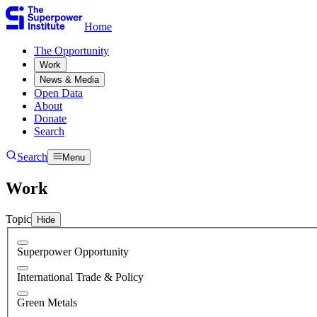
Home
The Opportunity​​​​‌ ‍ ​‍​‍‌‍ ‌ ​‍‌‍‍‌‌‍‌ ‌‍‍‌‌‍ ‍​‍​‍​ ‍‍​‍​‍‌ ​ ‌‍​‌‌‍ ‍‌‍‍‌‌ ‌​‌ ‍‌​‍ ‍‌‍‍‌‌‍ ​‍​‍​‍ ​​‍​‍‌‍‍​‌ ​‍‌‍‌‌‌‍‌‍​‍​‍​ ‍‍​‍​‍‌‍‍​‌ ‌​‌ ‌​‌ ​​​ ‍‍​‍ ​‍ ‌‍ ​‌‍ ‌‍​ ‌‍​‌‌‍ ​‌‍‍​‌‍ ‌ ​ ‌ ‌​​ ‍‍​ ​ ​ ​ ​ ​ ​ ​ ​‍ ‌‍‍‌‌‍ ‍‌ ‌​‌‍‌‌‌‍ ‍‌ ‌​​‍ ‌‍‌‌‌‍‌​‌‍‍‌‌ ‌​​‍ ‌‍ ‌‌‍ ‌‍‌​‌‍‌‌​ ‌‌ ​​‌ ​‍‌‍‌‌‌ ​ ‌‍‌‌‌‍ ‍‌ ‌​‌‍​‌‌ ‌​‌‍‍‌‌‍ ‌‍ ‍​ ‍ ‌‍‍‌‌‍‌​​ ‌​ ​‍​ ‌‍​ ‌‌​ ‌‍​ ​​‌‍‌‌​ ‍​​ ​​​‍ ‌​ ‌ ​ ‌​​ ‌‍​ ‌‌​‍ ‌​ ‌​​ ‍​​ ​ ​ ‍‌​‍ ‌​ ‍​​ ‌‍​ ​‍​ ‍‌​‍ ‌​ ‌‌​ ‌‌​ ‌ ​ ​‍‌‍‌‍​ ‍​​ ​‍​ ‍‌​ ‌‌​ ‍​​ ​​‌‍‌‌​ ‍ ‌ ‌​‌ ‍‌‌ ​​‌‍‌‌​ ‌‌ ​ ‌‍‌‌‌ ‌​‌ ‌​‌‍‍‌‌‍ ‍‌‍‌ ‌ ​ ​ ‍ ‌ ​​‌‍​‌‌ ‌​‌‍‍​​ ‌‌ ​ ‌‍‍‌‌ ‌​‌‍‌‌‌​ ‍‌‍​‌‌ ‌‍‌​‍‌‌ ‌​‌‍‌‌‌‍ ‌‌ ​ ​‍‌‌​ ‌‌‌​​‍‌‌ ‌‍‍ ‌‍‌‌‌ ‍‌​‍‌‌​ ​ ‌​‌​​‍‌‌​ ​ ‌​‌​​‍‌‌​ ​‍​ ​‍‌‍‌‌‌‍​‍‌‍‌‌‌‍​ ‌‍​‍‌‍​‌​ ​​​ ​​​ ​​​ ‌​​ ​​‌‍​ ​‍‌‌​ ​‍​ ​‍​‍‌‌​ ‌‌‌​‌​​‍ ‍‌‍ ​‌‍​‌‌‍​‍‌‍‌‌‌‍ ​​ ‌‍​‍‌‍​‌‌ ​ ‌‍‌‌‌‌‌‌‌ ​‍‌‍ ​​ ‌‌‍‍​‌ ‌​‌ ‌​‌ ​​​‍‌‌​ ​ ‌​​‌​‍‌‌​ ​‍‌​‌‍​‍‌‌​ ​‍‌​‌‍‌‍ ​‌‍ ‌‍​ ‌‍​‌‌‍ ​‌‍‍​‌‍ ‌ ​ ‌ ‌​​‍‌‌​ ​ ‌​​‌​ ​ ​ ​ ​ ​ ​ ​ ​‍‌‍‌‍‍‌‌‍‌​​ ‌​ ​‍​ ‌‍​ ‌‌​ ‌‍​ ​​‌‍‌‌​ ‍​​ ​​​‍ ‌​ ‌ ​ ‌​​ ‌‍​ ‌‌​‍ ‌​ ‌​​ ‍​​ ​ ​ ‍‌​‍ ‌​ ‍​​ ‌‍​ ​‍​ ‍‌​‍ ‌​ ‌‌​ ‌‌​ ‌ ​ ​‍‌‍‌‍​ ‍​​ ​‍​ ‍‌​ ‌‌​ ‍​​ ​​‌‍‌‌​‍‌‍‌ ‌​‌ ‍‌‌ ​​‌‍‌‌​ ‌‌ ​ ‌‍‌‌‌ ‌​‌ ‌​‌‍‍‌‌‍ ‍‌‍‌ ‌ ​ ​‍‌‍‌ ​​‌‍​‌‌ ‌​‌‍‍​​ ‌‌ ​ ‌‍‍‌‌ ‌​‌‍‌‌‌​ ‍‌‍​‌‌ ‌‍‌​‍‌‌ ‌​‌‍‌‌‌‍ ‌‌ ​ ​‍‌‌​ ‌‌‌​​‍‌‌ ‌‍‍ ‌‍‌‌‌ ‍‌​‍‌‌​ ​ ‌​‌​​‍‌‌​ ​ ‌​‌​​‍‌‌​ ​‍​ ​‍‌‍‌‌‌‍​‍‌‍‌‌‌‍​ ‌‍​‍‌‍​‌​ ​​​ ​​​ ​​​ ‌​​ ​​‌‍​ ​‍‌‌​ ​‍​ ​‍​‍‌‌​ ‌‌‌​‌​​‍ ‍‌‍ ​‌‍​‌‌‍​‍‌‍‌‌‌‍ ​​‍‌‍‌ ​​‌‍‌‌‌ ​‍‌ ​ ‌ ​​‌‍‌‌‌‍​ ‌ ‌​‌‍‍‌‌ ‌‍‌‍‌‌​ ‌‌ ​​‌ ‌‌‌‍​‍‌‍ ​‌‍‍‌‌ ​ ‌‍‍​‌‍‌‌‌‍‌​​‍​‍‌ ‌
Work​​​​‌ ‍ ​‍​‍‌‍ ‌ ​‍‌‍‍‌‌‍‌ ‌‍‍‌‌‍ ‍​‍​‍​ ‍‍​‍​‍‌ ​ ‌‍​‌‌‍ ‍‌‍‍‌‌ ‌​‌ ‍‌​‍ ‍‌‍‍‌‌‍ ​‍​‍​‍ ​​‍​‍‌‍‍​‌ ​‍‌‍‌‌‌‍‌‍​‍​‍​ ‍‍​‍​‍‌‍‍​‌ ‌​‌ ‌​‌ ​​​ ‍‍​‍ ​‍ ‌‍ ​‌‍ ‌‍​ ‌‍​‌‌‍ ​‌‍‍​‌‍ ‌ ​ ‌ ‌​​ ‍‍​ ​ ​ ​ ​ ​ ​ ​ ​‍ ‌‍‍‌‌‍ ‍‌ ‌​‌‍‌‌‌‍ ‍‌ ‌​​‍ ‌‍‌‌‌‍‌​‌‍‍‌‌ ‌​​‍ ‌‍ ‌‌‍ ‌‍‌​‌‍‌‌​ ‌‌ ​​‌ ​‍‌‍‌‌‌ ​ ‌‍‌‌‌‍ ‍‌ ‌​‌‍​‌‌ ‌​‌‍‍‌‌‍ ‌‍ ‍​ ‍ ‌‍‍‌‌‍‌​​ ‌​ ​‍​ ‌‍​ ‌‌​ ‌‍​ ​​‌‍‌‌​ ‍​​ ​​​‍ ‌​ ‌ ​ ‌​​ ‌‍​ ‌‌​‍ ‌​ ‌​​ ‍​​ ​ ​ ‍‌​‍ ‌​ ‍​​ ‌‍​ ​‍​ ‍‌​‍ ‌​ ‌‌​ ‌‌​ ‌ ​ ​‍‌‍‌‍​ ‍​​ ​‍​ ‍‌​ ‌‌​ ‍​​ ​​‌‍‌‌​ ‍ ‌ ‌​‌ ‍‌‌ ​​‌‍‌‌​ ‌‌ ​ ‌‍‌‌‌ ‌​‌ ‌​‌‍‍‌‌‍ ‍‌‍‌ ‌ ​ ​ ‍ ‌ ​​‌‍​‌‌ ‌​‌‍‍​​ ‌‌ ​ ‌‍‍‌‌ ‌​‌‍‌‌‌​ ‍‌‍​‌‌ ‌‍‌​‍‌‌ ‌​‌‍‌‌‌‍ ‌‌ ​ ​‍‌‌​ ‌‌‌​​‍‌‌ ‌‍‍ ‌‍‌‌‌ ‍‌​‍‌‌​ ​ ‌​‌​​‍‌‌​ ​ ‌​‌​​‍‌‌​ ​‍​ ​‍​ ‌‌​ ​​‌‍‌‍‌‍​‌‌‍‌​​ ‌‌​ ‌ ‌‍‌‍​ ‌ ‌‍​‌‌‍‌‌​ ​‍​ ‌ ​ ‌​‌‍‌‌​ ‍‌‌‍​ ​ ​​‌‍‌​​ ‍‌​ ​ ​ ‌‌​ ‌‌​ ​‍​ ‌ ​ ‌ ​ ‌‌‌‍‌​‌‍​‌​ ‍‌​ ​​​ ‌ ​‍‌‌​ ​‍​ ​‍​‍‌‌​ ‌‌‌​‌​​‍ ‍‌‍ ​‌‍​‌‌‍​‍‌‍‌‌‌‍ ​​ ‌‍​‍‌‍​‌‌ ​ ‌‍‌‌‌‌‌‌‌ ​‍‌‍ ​​ ‌‌‍‍​‌ ‌​‌ ‌​‌ ​​​‍‌‌​ ​ ‌​​‌​‍‌‌​ ​‍‌​‌‍​‍‌‌​ ​‍‌​‌‍‌‍ ​‌‍ ‌‍​ ‌‍​‌‌‍ ​‌‍‍​‌‍ ‌ ​ ‌ ‌​​‍‌‌​ ​ ‌​​‌​ ​ ​ ​ ​ ​ ​ ​ ​‍‌‍‌‍‍‌‌‍‌​​ ‌​ ​‍​ ‌‍​ ‌‌​ ‌‍​ ​​‌‍‌‌​ ‍​​ ​​​‍ ‌​ ‌ ​ ‌​​ ‌‍​ ‌‌​‍ ‌​ ‌​​ ‍​​ ​ ​ ‍‌​‍ ‌​ ‍​​ ‌‍​ ​‍​ ‍‌​‍ ‌​ ‌‌​ ‌‌​ ‌ ​ ​‍‌‍‌‍​ ‍​​ ​‍​ ‍‌​ ‌‌​ ‍​​ ​​‌‍‌‌​‍‌‍‌ ‌​‌ ‍‌‌ ​​‌‍‌‌​ ‌‌ ​ ‌‍‌‌‌ ‌​‌ ‌​‌‍‍‌‌‍ ‍‌‍‌ ‌ ​ ​‍‌‍‌ ​​‌‍​‌‌ ‌​‌‍‍​​ ‌‌ ​ ‌‍‍‌‌ ‌​‌‍‌‌‌​ ‍‌‍​‌‌ ‌‍‌​‍‌‌ ‌​‌‍‌‌‌‍ ‌‌ ​ ​‍‌‌​ ‌‌‌​​‍‌‌ ‌‍‍ ‌‍‌‌‌ ‍‌​‍‌‌​ ​ ‌​‌​​‍‌‌​ ​ ‌​‌​​‍‌‌​ ​‍​ ​‍​ ‌‌​ ​​‌‍‌‍‌‍​‌‌‍‌​​ ‌‌​ ‌ ‌‍‌‍​ ‌ ‌‍​‌‌‍‌‌​ ​‍​ ‌ ​ ‌​‌‍‌‌​ ‍‌‌‍​ ​ ​​‌‍‌​​ ‍‌​ ​ ​ ‌‌​ ‌‌​ ​‍​ ‌ ​ ‌ ​ ‌‌‌‍‌​‌‍​‌​ ‍‌​ ​​​ ‌ ​‍‌‌​ ​‍​ ​‍​‍‌‌​ ‌‌‌​‌​​‍ ‍‌‍ ​‌‍​‌‌‍​‍‌‍‌‌‌‍ ​​‍‌‍‌ ​​‌‍‌‌‌ ​‍‌ ​ ‌ ​​‌‍‌‌‌‍​ ‌ ‌​‌‍‍‌‌ ‌‍‌‍‌‌​ ‌‌ ​​‌ ‌‌‌‍​‍‌‍ ​‌‍‍‌‌ ​ ‌‍‍​‌‍‌‌‌‍‌​​‍​‍‌ ‌
News & Media​​​​‌ ‍ ​‍​‍‌‍ ‌ ​‍‌‍‍‌‌‍‌ ‌‍‍‌‌‍ ‍​‍​‍​ ‍‍​‍​‍‌ ​ ‌‍​‌‌‍ ‍‌‍‍‌‌ ‌​‌ ‍‌​‍ ‍‌‍‍‌‌‍ ​‍​‍​‍ ​​‍​‍‌‍‍​‌ ​‍‌‍‌‌‌‍‌‍​‍​‍​ ‍‍​‍​‍‌‍‍​‌ ‌​‌ ‌​‌ ​​​ ‍‍​‍ ​‍ ‌‍ ​‌‍ ‌‍​ ‌‍​‌‌‍ ​‌‍‍​‌‍ ‌ ​ ‌ ‌​​ ‍‍​ ​ ​ ​ ​ ​ ​ ​ ​‍ ‌‍‍‌‌‍ ‍‌ ‌​‌‍‌‌‌‍ ‍‌ ‌​​‍ ‌‍‌‌‌‍‌​‌‍‍‌‌ ‌​​‍ ‌‍ ‌‌‍ ‌‍‌​‌‍‌‌​ ‌‌ ​​‌ ​‍‌‍‌‌‌ ​ ‌‍‌‌‌‍ ‍‌ ‌​‌‍​‌‌ ‌​‌‍‍‌‌‍ ‌‍ ‍​ ‍ ‌‍‍‌‌‍‌​​ ‌​ ​‍​ ‌‍​ ‌‌​ ‌‍​ ​​‌‍‌‌​ ‍​​ ​​​‍ ‌​ ‌ ​ ‌​​ ‌‍​ ‌‌​‍ ‌​ ‌​​ ‍​​ ​ ​ ‍‌​‍ ‌​ ‍​​ ‌‍​ ​‍​ ‍‌​‍ ‌​ ‌‌​ ‌‌​ ‌ ​ ​‍‌‍‌‍​ ‍​​ ​‍​ ‍‌​ ‌‌​ ‍​​ ​​‌‍‌‌​ ‍ ‌ ‌​‌ ‍‌‌ ​​‌‍‌‌​ ‌‌ ​ ‌‍‌‌‌ ‌​‌ ‌​‌‍‍‌‌‍ ‍‌‍‌ ‌ ​ ​ ‍ ‌ ​​‌‍​‌‌ ‌​‌‍‍​​ ‌‌ ​ ‌‍‍‌‌ ‌​‌‍‌‌‌​ ‍‌‍​‌‌ ‌‍‌​‍‌‌ ‌​‌‍‌‌‌‍ ‌‌ ​ ​‍‌‌​ ‌‌‌​​‍‌‌ ‌‍‍ ‌‍‌‌‌ ‍‌​‍‌‌​ ​ ‌​‌​​‍‌‌​ ​ ‌​‌​​‍‌‌​ ​‍​ ​‍​ ​​​ ​ ​ ‌‌​ ‍‌​ ‌‍‌‍‌‌‌‍‌​‌‍‌‌​ ‍​​ ​​​ ‌ ​ ‌‌​‍‌‌​ ​‍​ ​‍​‍‌‌​ ‌‌‌​‌​​‍ ‍‌‍ ​‌‍​‌‌‍​‍‌‍‌‌‌‍ ​​ ‌‍​‍‌‍​‌‌ ​ ‌‍‌‌‌‌‌‌‌ ​‍‌‍ ​​ ‌‌‍‍​‌ ‌​‌ ‌​‌ ​​​‍‌‌​ ​ ‌​​‌​‍‌‌​ ​‍‌​‌‍​‍‌‌​ ​‍‌​‌‍‌‍ ​‌‍ ‌‍​ ‌‍​‌‌‍ ​‌‍‍​‌‍ ‌ ​ ‌ ‌​​‍‌‌​ ​ ‌​​‌​ ​ ​ ​ ​ ​ ​ ​ ​‍‌‍‌‍‍‌‌‍‌​​ ‌​ ​‍​ ‌‍​ ‌‌​ ‌‍​ ​​‌‍‌‌​ ‍​​ ​​​‍ ‌​ ‌ ​ ‌​​ ‌‍​ ‌‌​‍ ‌​ ‌​​ ‍​​ ​ ​ ‍‌​‍ ‌​ ‍​​ ‌‍​ ​‍​ ‍‌​‍ ‌​ ‌‌​ ‌‌​ ‌ ​ ​‍‌‍‌‍​ ‍​​ ​‍​ ‍‌​ ‌‌​ ‍​​ ​​‌‍‌‌​‍‌‍‌ ‌​‌ ‍‌‌ ​​‌‍‌‌​ ‌‌ ​ ‌‍‌‌‌ ‌​‌ ‌​‌‍‍‌‌‍ ‍‌‍‌ ‌ ​ ​‍‌‍‌ ​​‌‍​‌‌ ‌​‌‍‍​​ ‌‌ ​ ‌‍‍‌‌ ‌​‌‍‌‌‌​ ‍‌‍​‌‌ ‌‍‌​‍‌‌ ‌​‌‍‌‌‌‍ ‌‌ ​ ​‍‌‌​ ‌‌‌​​‍‌‌ ‌‍‍ ‌‍‌‌‌ ‍‌​‍‌‌​ ​ ‌​‌​​‍‌‌​ ​ ‌​‌​​‍‌‌​ ​‍​ ​‍​ ​​​ ​ ​ ‌‌​ ‍‌​ ‌‍‌‍‌‌‌‍‌​‌‍‌‌​ ‍​​ ​​​ ‌ ​ ‌‌​‍‌‌​ ​‍​ ​‍​‍‌‌​ ‌‌‌​‌​​‍ ‍‌‍ ​‌‍​‌‌‍​‍‌‍‌‌‌‍ ​​‍‌‍‌ ​​‌‍‌‌‌ ​‍‌ ​ ‌ ​​‌‍‌‌‌‍​ ‌ ‌​‌‍‍‌‌ ‌‍‌‍‌‌​ ‌‌ ​​‌ ‌‌‌‍​‍‌‍ ​‌‍‍‌‌ ​ ‌‍‍​‌‍‌‌‌‍‌​​‍​‍‌ ‌
Open Data​​​​‌ ‍ ​‍​‍‌‍ ‌ ​‍‌‍‍‌‌‍‌ ‌‍‍‌‌‍ ‍​‍​‍​ ‍‍​‍​‍‌ ​ ‌‍​‌‌‍ ‍‌‍‍‌‌ ‌​‌ ‍‌​‍ ‍‌‍‍‌‌‍ ​‍​‍​‍ ​​‍​‍‌‍‍​‌ ​‍‌‍‌‌‌‍‌‍​‍​‍​ ‍‍​‍​‍‌‍‍​‌ ‌​‌ ‌​‌ ​​​ ‍‍​‍ ​‍ ‌‍ ​‌‍ ‌‍​ ‌‍​‌‌‍ ​‌‍‍​‌‍ ‌ ​ ‌ ‌​​ ‍‍​ ​ ​ ​ ​ ​ ​ ​ ​‍ ‌‍‍‌‌‍ ‍‌ ‌​‌‍‌‌‌‍ ‍‌ ‌​​‍ ‌‍‌‌‌‍‌​‌‍‍‌‌ ‌​​‍ ‌‍ ‌‌‍ ‌‍‌​‌‍‌‌​ ‌‌ ​​‌ ​‍‌‍‌‌‌ ​ ‌‍‌‌‌‍ ‍‌ ‌​‌‍​‌‌ ‌​‌‍‍‌‌‍ ‌‍ ‍​ ‍ ‌‍‍‌‌‍‌​​ ‌​ ​‍​ ‌‍​ ‌‌​ ‌‍​ ​​‌‍‌‌​ ‍​​ ​​​‍ ‌​ ‌ ​ ‌​​ ‌‍​ ‌‌​‍ ‌​ ‌​​ ‍​​ ​ ​ ‍‌​‍ ‌​ ‍​​ ‌‍​ ​‍​ ‍‌​‍ ‌​ ‌‌​ ‌‌​ ‌ ​ ​‍‌‍‌‍​ ‍​​ ​‍​ ‍‌​ ‌‌​ ‍​​ ​​‌‍‌‌​ ‍ ‌ ‌​‌ ‍‌‌ ​​‌‍‌‌​ ‌‌ ​ ‌‍‌‌‌ ‌​‌ ‌​‌‍‍‌‌‍ ‍‌‍‌ ‌ ​ ​ ‍ ‌ ​​‌‍​‌‌ ‌​‌‍‍​​ ‌‌ ​ ‌‍‍‌‌ ‌​‌‍‌‌‌​ ‍‌‍​‌‌ ‌‍‌​‍‌‌ ‌​‌‍‌‌‌‍ ‌‌ ​ ​‍‌‌​ ‌‌‌​​‍‌‌ ‌‍‍ ‌‍‌‌‌ ‍‌​‍‌‌​ ​ ‌​‌​​‍‌‌​ ​ ‌​‌​​‍‌‌​ ​‍​ ​‍​ ‍​‌‍‌‍‌‍‌​​ ​ ​ ‍​‌‍​‍‌‍‌‌‌‍​ ​ ​‍‌‍​‍​ ‍‌​ ​ ​‍‌‌​ ​‍​ ​‍​‍‌‌​ ‌‌‌​‌​​‍ ‍‌‍ ​‌‍​‌‌‍​‍‌‍‌‌‌‍ ​​ ‌‍​‍‌‍​‌‌ ​ ‌‍‌‌‌‌‌‌‌ ​‍‌‍ ​​ ‌‌‍‍​‌ ‌​‌ ‌​‌ ​​​‍‌‌​ ​ ‌​​‌​‍‌‌​ ​‍‌​‌‍​‍‌‌​ ​‍‌​‌‍‌‍ ​‌‍ ‌‍​ ‌‍​‌‌‍ ​‌‍‍​‌‍ ‌ ​ ‌ ‌​​‍‌‌​ ​ ‌​​‌​ ​ ​ ​ ​ ​ ​ ​ ​‍‌‍‌‍‍‌‌‍‌​​ ‌​ ​‍​ ‌‍​ ‌‌​ ‌‍​ ​​‌‍‌‌​ ‍​​ ​​​‍ ‌​ ‌ ​ ‌​​ ‌‍​ ‌‌​‍ ‌​ ‌​​ ‍​​ ​ ​ ‍‌​‍ ‌​ ‍​​ ‌‍​ ​‍​ ‍‌​‍ ‌​ ‌‌​ ‌‌​ ‌ ​ ​‍‌‍‌‍​ ‍​​ ​‍​ ‍‌​ ‌‌​ ‍​​ ​​‌‍‌‌​‍‌‍‌ ‌​‌ ‍‌‌ ​​‌‍‌‌​ ‌‌ ​ ‌‍‌‌‌ ‌​‌ ‌​‌‍‍‌‌‍ ‍‌‍‌ ‌ ​ ​‍‌‍‌ ​​‌‍​‌‌ ‌​‌‍‍​​ ‌‌ ​ ‌‍‍‌‌ ‌​‌‍‌‌‌​ ‍‌‍​‌‌ ‌‍‌​‍‌‌ ‌​‌‍‌‌‌‍ ‌‌ ​ ​‍‌‌​ ‌‌‌​​‍‌‌ ‌‍‍ ‌‍‌‌‌ ‍‌​‍‌‌​ ​ ‌​‌​​‍‌‌​ ​ ‌​‌​​‍‌‌​ ​‍​ ​‍​ ‍​‌‍‌‍‌‍‌​​ ​ ​ ‍​‌‍​‍‌‍‌‌‌‍​ ​ ​‍‌‍​‍​ ‍‌​ ​ ​‍‌‌​ ​‍​ ​‍​‍‌‌​ ‌‌‌​‌​​‍ ‍‌‍ ​‌‍​‌‌‍​‍‌‍‌‌‌‍ ​​‍‌‍‌ ​​‌‍‌‌‌ ​‍‌ ​ ‌ ​​‌‍‌‌‌‍​ ‌ ‌​‌‍‍‌‌ ‌‍‌‍‌‌​ ‌‌ ​​‌ ‌‌‌‍​‍‌‍ ​‌‍‍‌‌ ​ ‌‍‍​‌‍‌‌‌‍‌​​‍​‍‌ ‌
About​​​​‌ ‍ ​‍​‍‌‍ ‌ ​‍‌‍‍‌‌‍‌ ‌‍‍‌‌‍ ‍​‍​‍​ ‍‍​‍​‍‌ ​ ‌‍​‌‌‍ ‍‌‍‍‌‌ ‌​‌ ‍‌​‍ ‍‌‍‍‌‌‍ ​‍​‍​‍ ​​‍​‍‌‍‍​‌ ​‍‌‍‌‌‌‍‌‍​‍​‍​ ‍‍​‍​‍‌‍‍​‌ ‌​‌ ‌​‌ ​​​ ‍‍​‍ ​‍ ‌‍ ​‌‍ ‌‍​ ‌‍​‌‌‍ ​‌‍‍​‌‍ ‌ ​ ‌ ‌​​ ‍‍​ ​ ​ ​ ​ ​ ​ ​ ​‍ ‌‍‍‌‌‍ ‍‌ ‌​‌‍‌‌‌‍ ‍‌ ‌​​‍ ‌‍‌‌‌‍‌​‌‍‍‌‌ ‌​​‍ ‌‍ ‌‌‍ ‌‍‌​‌‍‌‌​ ‌‌ ​​‌ ​‍‌‍‌‌‌ ​ ‌‍‌‌‌‍ ‍‌ ‌​‌‍​‌‌ ‌​‌‍‍‌‌‍ ‌‍ ‍​ ‍ ‌‍‍‌‌‍‌​​ ‌​ ​‍​ ‌‍​ ‌‌​ ‌‍​ ​​‌‍‌‌​ ‍​​ ​​​‍ ‌​ ‌ ​ ‌​​ ‌‍​ ‌‌​‍ ‌​ ‌​​ ‍​​ ​ ​ ‍‌​‍ ‌​ ‍​​ ‌‍​ ​‍​ ‍‌​‍ ‌​ ‌‌​ ‌‌​ ‌ ​ ​‍‌‍‌‍​ ‍​​ ​‍​ ‍‌​ ‌‌​ ‍​​ ​​‌‍‌‌​ ‍ ‌ ‌​‌ ‍‌‌ ​​‌‍‌‌​ ‌‌ ​ ‌‍‌‌‌ ‌​‌ ‌​‌‍‍‌‌‍ ‍‌‍‌ ‌ ​ ​ ‍ ‌ ​​‌‍​‌‌ ‌​‌‍‍​​ ‌‌ ​ ‌‍‍‌‌ ‌​‌‍‌‌‌​ ‍‌‍​‌‌ ‌‍‌​‍‌‌ ‌​‌‍‌‌‌‍ ‌‌ ​ ​‍‌‌​ ‌‌‌​​‍‌‌ ‌‍‍ ‌‍‌‌‌ ‍‌​‍‌‌​ ​ ‌​‌​​‍‌‌​ ​ ‌​‌​​‍‌‌​ ​‍​ ​‍​ ‌‍​ ​ ‌‍‌‌‌‍​‌‌‍​‍‌‍‌​‌‍‌‌​ ​​​ ‌‍​ ‌ ​ ‌ ​ ‌‌​‍‌‌​ ​‍​ ​‍​‍‌‌​ ‌‌‌​‌​​‍ ‍‌‍ ​‌‍​‌‌‍​‍‌‍‌‌‌‍ ​​ ‌‍​‍‌‍​‌‌ ​ ‌‍‌‌‌‌‌‌‌ ​‍‌‍ ​​ ‌‌‍‍​‌ ‌​‌ ‌​‌ ​​​‍‌‌​ ​ ‌​​‌​‍‌‌​ ​‍‌​‌‍​‍‌‌​ ​‍‌​‌‍‌‍ ​‌‍ ‌‍​ ‌‍​‌‌‍ ​‌‍‍​‌‍ ‌ ​ ‌ ‌​​‍‌‌​ ​ ‌​​‌​ ​ ​ ​ ​ ​ ​ ​ ​‍‌‍‌‍‍‌‌‍‌​​ ‌​ ​‍​ ‌‍​ ‌‌​ ‌‍​ ​​‌‍‌‌​ ‍​​ ​​​‍ ‌​ ‌ ​ ‌​​ ‌‍​ ‌‌​‍ ‌​ ‌​​ ‍​​ ​ ​ ‍‌​‍ ‌​ ‍​​ ‌‍​ ​‍​ ‍‌​‍ ‌​ ‌‌​ ‌‌​ ‌ ​ ​‍‌‍‌‍​ ‍​​ ​‍​ ‍‌​ ‌‌​ ‍​​ ​​‌‍‌‌​‍‌‍‌ ‌​‌ ‍‌‌ ​​‌‍‌‌​ ‌‌ ​ ‌‍‌‌‌ ‌​‌ ‌​‌‍‍‌‌‍ ‍‌‍‌ ‌ ​ ​‍‌‍‌ ​​‌‍​‌‌ ‌​‌‍‍​​ ‌‌ ​ ‌‍‍‌‌ ‌​‌‍‌‌‌​ ‍‌‍​‌‌ ‌‍‌​‍‌‌ ‌​‌‍‌‌‌‍ ‌‌ ​ ​‍‌‌​ ‌‌‌​​‍‌‌ ‌‍‍ ‌‍‌‌‌ ‍‌​‍‌‌​ ​ ‌​‌​​‍‌‌​ ​ ‌​‌​​‍‌‌​ ​‍​ ​‍​ ‌‍​ ​ ‌‍‌‌‌‍​‌‌‍​‍‌‍‌​‌‍‌‌​ ​​​ ‌‍​ ‌ ​ ‌ ​ ‌‌​‍‌‌​ ​‍​ ​‍​‍‌‌​ ‌‌‌​‌​​‍ ‍‌‍ ​‌‍​‌‌‍​‍‌‍‌‌‌‍ ​​‍‌‍‌ ​​‌‍‌‌‌ ​‍‌ ​ ‌ ​​‌‍‌‌‌‍​ ‌ ‌​‌‍‍‌‌ ‌‍‌‍‌‌​ ‌‌ ​​‌ ‌‌‌‍​‍‌‍ ​‌‍‍‌‌ ​ ‌‍‍​‌‍‌‌‌‍‌​​‍​‍‌ ‌
Donate​​​​‌ ‍ ​‍​‍‌‍ ‌ ​‍‌‍‍‌‌‍‌ ‌‍‍‌‌‍ ‍​‍​‍​ ‍‍​‍​‍‌ ​ ‌‍​‌‌‍ ‍‌‍‍‌‌ ‌​‌ ‍‌​‍ ‍‌‍‍‌‌‍ ​‍​‍​‍ ​​‍​‍‌‍‍​‌ ​‍‌‍‌‌‌‍‌‍​‍​‍​ ‍‍​‍​‍‌‍‍​‌ ‌​‌ ‌​‌ ​​​ ‍‍​‍ ​‍ ‌‍ ​‌‍ ‌‍​ ‌‍​‌‌‍ ​‌‍‍​‌‍ ‌ ​ ‌ ‌​​ ‍‍​ ​ ​ ​ ​ ​ ​ ​ ​‍ ‌‍‍‌‌‍ ‍‌ ‌​‌‍‌‌‌‍ ‍‌ ‌​​‍ ‌‍‌‌‌‍‌​‌‍‍‌‌ ‌​​‍ ‌‍ ‌‌‍ ‌‍‌​‌‍‌‌​ ‌‌ ​​‌ ​‍‌‍‌‌‌ ​ ‌‍‌‌‌‍ ‍‌ ‌​‌‍​‌‌ ‌​‌‍‍‌‌‍ ‌‍ ‍​ ‍ ‌‍‍‌‌‍‌​​ ‌​ ​‍​ ‌‍​ ‌‌​ ‌‍​ ​​‌‍‌‌​ ‍​​ ​​​‍ ‌​ ‌ ​ ‌​​ ‌‍​ ‌‌​‍ ‌​ ‌​​ ‍​​ ​ ​ ‍‌​‍ ‌​ ‍​​ ‌‍​ ​‍​ ‍‌​‍ ‌​ ‌‌​ ‌‌​ ‌ ​ ​‍‌‍‌‍​ ‍​​ ​‍​ ‍‌​ ‌‌​ ‍​​ ​​‌‍‌‌​ ‍ ‌ ‌​‌ ‍‌‌ ​​‌‍‌‌​ ‌‌ ​ ‌‍‌‌‌ ‌​‌ ‌​‌‍‍‌‌‍ ‍‌‍‌ ‌ ​ ​ ‍ ‌ ​​‌‍​‌‌ ‌​‌‍‍​​ ‌‌ ​ ‌‍‍‌‌ ‌​‌‍‌‌‌​ ‍‌‍​‌‌ ‌‍‌​‍‌‌ ‌​‌‍‌‌‌‍ ‌‌ ​ ​‍‌‌​ ‌‌‌​​‍‌‌ ‌‍‍ ‌‍‌‌‌ ‍‌​‍‌‌​ ​ ‌​‌​​‍‌‌​ ​ ‌​‌​​‍‌‌​ ​‍​ ​‍​ ‌​​ ‍‌​ ‌‍​ ​ ​ ‍​‌‍​ ​ ‌‌​ ​‍‌‍‌‌​ ​‍​ ‌‌‌‍‌‌​‍‌‌​ ​‍​ ​‍​‍‌‌​ ‌‌‌​‌​​‍ ‍‌‍ ​‌‍​‌‌‍​‍‌‍‌‌‌‍ ​​ ‌‍​‍‌‍​‌‌ ​ ‌‍‌‌‌‌‌‌‌ ​‍‌‍ ​​ ‌‌‍‍​‌ ‌​‌ ‌​‌ ​​​‍‌‌​ ​ ‌​​‌​‍‌‌​ ​‍‌​‌‍​‍‌‌​ ​‍‌​‌‍‌‍ ​‌‍ ‌‍​ ‌‍​‌‌‍ ​‌‍‍​‌‍ ‌ ​ ‌ ‌​​‍‌‌​ ​ ‌​​‌​ ​ ​ ​ ​ ​ ​ ​ ​‍‌‍‌‍‍‌‌‍‌​​ ‌​ ​‍​ ‌‍​ ‌‌​ ‌‍​ ​​‌‍‌‌​ ‍​​ ​​​‍ ‌​ ‌ ​ ‌​​ ‌‍​ ‌‌​‍ ‌​ ‌​​ ‍​​ ​ ​ ‍‌​‍ ‌​ ‍​​ ‌‍​ ​‍​ ‍‌​‍ ‌​ ‌‌​ ‌‌​ ‌ ​ ​‍‌‍‌‍​ ‍​​ ​‍​ ‍‌​ ‌‌​ ‍​​ ​​‌‍‌‌​‍‌‍‌ ‌​‌ ‍‌‌ ​​‌‍‌‌​ ‌‌ ​ ‌‍‌‌‌ ‌​‌ ‌​‌‍‍‌‌‍ ‍‌‍‌ ‌ ​ ​‍‌‍‌ ​​‌‍​‌‌ ‌​‌‍‍​​ ‌‌ ​ ‌‍‍‌‌ ‌​‌‍‌‌‌​ ‍‌‍​‌‌ ‌‍‌​‍‌‌ ‌​‌‍‌‌‌‍ ‌‌ ​ ​‍‌‌​ ‌‌‌​​‍‌‌ ‌‍‍ ‌‍‌‌‌ ‍‌​‍‌‌​ ​ ‌​‌​​‍‌‌​ ​ ‌​‌​​‍‌‌​ ​‍​ ​‍​ ‌​​ ‍‌​ ‌‍​ ​ ​ ‍​‌‍​ ​ ‌‌​ ​‍‌‍‌‌​ ​‍​ ‌‌‌‍‌‌​‍‌‌​ ​‍​ ​‍​‍‌‌​ ‌‌‌​‌​​‍ ‍‌‍ ​‌‍​‌‌‍​‍‌‍‌‌‌‍ ​​‍‌‍‌ ​​‌‍‌‌‌ ​‍‌ ​ ‌ ​​‌‍‌‌‌‍​ ‌ ‌​‌‍‍‌‌ ‌‍‌‍‌‌​ ‌‌ ​​‌ ‌‌‌‍​‍‌‍ ​‌‍‍‌‌ ​ ‌‍‍​‌‍‌‌‌‍‌​​‍​‍‌ ‌
Search
Search
Menu
Work
Topic
Hide
Superpower Opportunity​​​​‌ ‍ ​‍​‍‌‍ ‌ ​‍‌‍‍‌‌‍‌ ‌‍‍‌‌‍ ‍​‍​‍​ ‍‍​‍​‍‌ ​ ‌‍​‌‌‍ ‍‌‍‍‌‌ ‌​‌ ‍‌​‍ ‍‌‍‍‌‌‍ ​‍​‍​‍ ​​‍​‍‌‍‍​‌ ​‍‌‍‌‌‌‍‌‍​‍​‍​ ‍‍​‍​‍‌‍‍​‌ ‌​‌ ‌​‌ ​​​ ‍‍​‍ ​‍ ‌‍ ​‌‍ ‌‍​ ‌‍​‌‌‍ ​‌‍‍​‌‍ ‌ ​ ‌ ‌​​ ‍‍​ ​ ​ ​ ​ ​ ​ ​ ​‍ ‌‍‍‌‌‍ ‍‌ ‌​‌‍‌‌‌‍ ‍‌ ‌​​‍ ‌‍‌‌‌‍‌​‌‍‍‌‌ ‌​​‍ ‌‍ ‌‌‍ ‌‍‌​‌‍‌‌​ ‌‌ ​​‌ ​‍‌‍‌‌‌ ​ ‌‍‌‌‌‍ ‍‌ ‌​‌‍​‌‌ ‌​‌‍‍‌‌‍ ‌‍ ‍​ ‍ ‌‍‍‌‌‍‌​​ ‌​ ​‌​ ​‌​ ‌‌​ ‌‌‌‍​‍‌‍​‍​ ‌‌‌‍​‍​‍ ‌‌‍​ ​ ‌‌​ ​‌​ ‍‌​‍ ‌​ ‌​‌‍​ ​ ‌‍‌‍​‍​‍ ‌‌‍​‍​ ‍​​ ‌‍​ ‌​​‍ ‌​ ‌‍​ ‍​​ ‌‌‌‍‌​​ ​​‌‍​ ​ ‍​‌‍​‍‌‍​ ​ ‌ ‌‍‌‌​ ‌​​ ‍ ‌ ‌​‌ ‍‌‌ ​​‌‍‌‌​ ‌‌ ‌​‌‍ ‌ ​​‌‍‍‌‌‍​ ​ ‍ ‌ ​​‌‍​‌‌ ‌​‌‍‍​​ ‌‌‍ ‍‌‍​‌‌‍ ‌‌‍‌‌​ ‌‍​‍‌‍​‌‌ ​ ‌‍‌‌‌‌‌‌‌ ​‍‌‍ ​​ ‌‌‍‍​‌ ‌​‌ ‌​‌ ​​​‍‌‌​ ​ ‌​​‌​‍‌‌​ ​‍‌​‌‍​‍‌‌​ ​‍‌​‌‍‌‍ ​‌‍ ‌‍​ ‌‍​‌‌‍ ​‌‍‍​‌‍ ‌ ​ ‌ ‌​​‍‌‌​ ​ ‌​​‌​ ​ ​ ​ ​ ​ ​ ​ ​‍‌‍‌‍‍‌‌‍‌​​ ‌​ ​‌​ ​‌​ ‌‌​ ‌‌‌‍​‍‌‍​‍​ ‌‌‌‍​‍​‍ ‌‌‍​ ​ ‌‌​ ​‌​ ‍‌​‍ ‌​ ‌​‌‍​ ​ ‌‍‌‍​‍​‍ ‌‌‍​‍​ ‍​​ ‌‍​ ‌​​‍ ‌​ ‌‍​ ‍​​ ‌‌‌‍‌​​ ​​‌‍​ ​ ‍​‌‍​‍‌‍​ ​ ‌ ‌‍‌‌​ ‌​​‍‌‍‌ ‌​‌ ‍‌‌ ​​‌‍‌‌​ ‌‌ ‌​‌‍ ‌ ​​‌‍‍‌‌‍​ ​‍‌‍‌ ​​‌‍​‌‌ ‌​‌‍‍​​ ‌‌‍ ‍‌‍​‌‌‍ ‌‌‍‌‌​‍‌‍‌ ​​‌‍‌‌‌ ​‍‌ ​ ‌ ​​‌‍‌‌‌‍​ ‌ ‌​‌‍‍‌‌ ‌‍‌‍‌‌​ ‌‌ ​​‌ ‌‌‌‍​‍‌‍ ​‌‍‍‌‌ ​ ‌‍‍​‌‍‌‌‌‍‌​​‍​‍‌ ‌
International Trade & Policy​​​​‌ ‍ ​‍​‍‌‍ ‌ ​‍‌‍‍‌‌‍‌ ‌‍‍‌‌‍ ‍​‍​‍​ ‍‍​‍​‍‌ ​ ‌‍​‌‌‍ ‍‌‍‍‌‌ ‌​‌ ‍‌​‍ ‍‌‍‍‌‌‍ ​‍​‍​‍ ​​‍​‍‌‍‍​‌ ​‍‌‍‌‌‌‍‌‍​‍​‍​ ‍‍​‍​‍‌‍‍​‌ ‌​‌ ‌​‌ ​​​ ‍‍​‍ ​‍ ‌‍ ​‌‍ ‌‍​ ‌‍​‌‌‍ ​‌‍‍​‌‍ ‌ ​ ‌ ‌​​ ‍‍​ ​ ​ ​ ​ ​ ​ ​ ​‍ ‌‍‍‌‌‍ ‍‌ ‌​‌‍‌‌‌‍ ‍‌ ‌​​‍ ‌‍‌‌‌‍‌​‌‍‍‌‌ ‌​​‍ ‌‍ ‌‌‍ ‌‍‌​‌‍‌‌​ ‌‌ ​​‌ ​‍‌‍‌‌‌ ​ ‌‍‌‌‌‍ ‍‌ ‌​‌‍​‌‌ ‌​‌‍‍‌‌‍ ‌‍ ‍​ ‍ ‌‍‍‌‌‍‌​​ ‌​ ‍‌​ ‍​​ ​ ‌‍‌‍​ ‍‌​ ‍​​ ‍‌‌‍‌‍​‍ ‌​ ‌ ​ ​‌‌‍‌‌​ ‌‍​‍ ‌​ ‌​‌‍​‍​ ‌‌​ ​‍​‍ ‌‌‍​‍​ ​ ‌‍‌‌​ ​ ​‍ ‌​ ‍‌​ ‌‍‌‍‌​‌‍​‌‌‍​‍​ ​​​ ‌​​ ‌‌​ ​‌​ ‍​​ ​​‌‍‌‌​ ‍ ‌ ‌​‌ ‍‌‌ ​​‌‍‌‌​ ‌‌ ‌​‌‍ ‌ ​​‌‍‍‌‌‍​ ​ ‍ ‌ ​​‌‍​‌‌ ‌​‌‍‍​​ ‌‌‍ ‍‌‍​‌‌‍ ‌‌‍‌‌​ ‌‍​‍‌‍​‌‌ ​ ‌‍‌‌‌‌‌‌‌ ​‍‌‍ ​​ ‌‌‍‍​‌ ‌​‌ ‌​‌ ​​​‍‌‌​ ​ ‌​​‌​‍‌‌​ ​‍‌​‌‍​‍‌‌​ ​‍‌​‌‍‌‍ ​‌‍ ‌‍​ ‌‍​‌‌‍ ​‌‍‍​‌‍ ‌ ​ ‌ ‌​​‍‌‌​ ​ ‌​​‌​ ​ ​ ​ ​ ​ ​ ​ ​‍‌‍‌‍‍‌‌‍‌​​ ‌​ ‍‌​ ‍​​ ​ ‌‍‌‍​ ‍‌​ ‍​​ ‍‌‌‍‌‍​‍ ‌​ ‌ ​ ​‌‌‍‌‌​ ‌‍​‍ ‌​ ‌​‌‍​‍​ ‌‌​ ​‍​‍ ‌‌‍​‍​ ​ ‌‍‌‌​ ​ ​‍ ‌​ ‍‌​ ‌‍‌‍‌​‌‍​‌‌‍​‍​ ​​​ ‌​​ ‌‌​ ​‌​ ‍​​ ​​‌‍‌‌​‍‌‍‌ ‌​‌ ‍‌‌ ​​‌‍‌‌​ ‌‌ ‌​‌‍ ‌ ​​‌‍‍‌‌‍​ ​‍‌‍‌ ​​‌‍​‌‌ ‌​‌‍‍​​ ‌‌‍ ‍‌‍​‌‌‍ ‌‌‍‌‌​‍‌‍‌ ​​‌‍‌‌‌ ​‍‌ ​ ‌ ​​‌‍‌‌‌‍​ ‌ ‌​‌‍‍‌‌ ‌‍‌‍‌‌​ ‌‌ ​​‌ ‌‌‌‍​‍‌‍ ​‌‍‍‌‌ ​ ‌‍‍​‌‍‌‌‌‍‌​​‍​‍‌ ‌
Green Metals​​​​‌ ‍ ​‍​‍‌‍ ‌ ​‍‌‍‍‌‌‍‌ ‌‍‍‌‌‍ ‍​‍​‍​ ‍‍​‍​‍‌ ​ ‌‍​‌‌‍ ‍‌‍‍‌‌ ‌​‌ ‍‌​‍ ‍‌‍‍‌‌‍ ​‍​‍​‍ ​​‍​‍‌‍‍​‌ ​‍‌‍‌‌‌‍‌‍​‍​‍​ ‍‍​‍​‍‌‍‍​‌ ‌​‌ ‌​‌ ​​​ ‍‍​‍ ​‍ ‌‍ ​‌‍ ‌‍​ ‌‍​‌‌‍ ​‌‍‍​‌‍ ‌ ​ ‌ ‌​​ ‍‍​ ​ ​ ​ ​ ​ ​ ​ ​‍ ‌‍‍‌‌‍ ‍‌ ‌​‌‍‌‌‌‍ ‍‌ ‌​​‍ ‌‍‌‌‌‍‌​‌‍‍‌‌ ‌​​‍ ‌‍ ‌‌‍ ‌‍‌​‌‍‌‌​ ‌‌ ​​‌ ​‍‌‍‌‌‌ ​ ‌‍‌‌‌‍ ‍‌ ‌​‌‍​‌‌ ‌​‌‍‍‌‌‍ ‌‍ ‍​ ‍ ‌‍‍‌‌‍‌​​ ‌‌‍​‍‌‍​‌‌‍‌‍​ ‍‌‌‍​ ​ ‌‌​ ‌‌‌‍‌​​‍ ‌‌‍‌‍​ ‌‍‌‍‌‌‌‍‌​​‍ ‌​ ‌​‌‍​ ​ ‌​‌‍​ ​‍ ‌​ ‍​‌‍​ ‌‍‌‍‌‍‌‍​‍ ‌​ ​ ​ ‌ ​ ‍​‌‍​‌​ ‌ ​ ​ ​ ​ ​ ‌‍​ ‌ ‌‍​‌​ ‍​‌‍​ ​ ‍ ‌ ‌​‌ ‍‌‌ ​​‌‍‌‌​ ‌‌ ‌​‌‍ ‌ ​​‌‍‍‌‌‍​ ​ ‍ ‌ ​​‌‍​‌‌ ‌​‌‍‍​​ ‌‌‍ ‍‌‍​‌‌‍ ‌‌‍‌‌​ ‌‍​‍‌‍​‌‌ ​ ‌‍‌‌‌‌‌‌‌ ​‍‌‍ ​​ ‌‌‍‍​‌ ‌​‌ ‌​‌ ​​​‍‌‌​ ​ ‌​​‌​‍‌‌​ ​‍‌​‌‍​‍‌‌​ ​‍‌​‌‍‌‍ ​‌‍ ‌‍​ ‌‍​‌‌‍ ​‌‍‍​‌‍ ‌ ​ ‌ ‌​​‍‌‌​ ​ ‌​​‌​ ​ ​ ​ ​ ​ ​ ​ ​‍‌‍‌‍‍‌‌‍‌​​ ‌‌‍​‍‌‍​‌‌‍‌‍​ ‍‌‌‍​ ​ ‌‌​ ‌‌‌‍‌​​‍ ‌‌‍‌‍​ ‌‍‌‍‌‌‌‍‌​​‍ ‌​ ‌​‌‍​ ​ ‌​‌‍​ ​‍ ‌​ ‍​‌‍​ ‌‍‌‍‌‍‌‍​‍ ‌​ ​ ​ ‌ ​ ‍​‌‍​‌​ ‌ ​ ​ ​ ​ ​ ‌‍​ ‌ ‌‍​‌​ ‍​‌‍​ ​‍‌‍‌ ‌​‌ ‍‌‌ ​​‌‍‌‌​ ‌‌ ‌​‌‍ ‌ ​​‌‍‍‌‌‍​ ​‍‌‍‌ ​​‌‍​‌‌ ‌​‌‍‍​​ ‌‌‍ ‍‌‍​‌‌‍ ‌‌‍‌‌​‍‌‍‌ ​​‌‍‌‌‌ ​‍‌ ​ ‌ ​​‌‍‌‌‌‍​ ‌ ‌​‌‍‍‌‌ ‌‍‌‍‌‌​ ‌‌ ​​‌ ‌‌‌‍​‍‌‍ ​‌‍‍‌‌ ​ ‌‍‍​‌‍‌‌‌‍‌​​‍​‍‌ ‌