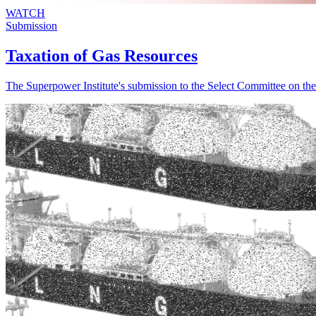
WATCH
Submission
Taxation of Gas Resources​​​​‌ ‍ ​‍​‍‌‍ ‌ ​‍‌‍‍‌‌‍‌ ‌‍‍‌‌‍ ‍​‍​‍​ ‍‍​‍​‍‌ ​ ‌‍​‌‌‍ ‍‌‍‍‌‌ ‌​‌ ‍‌​‍ ‍‌‍‍‌‌‍ ​‍​‍​‍ ​​‍​‍‌‍‍​‌ ​‍‌‍‌‌‌‍‌‍​‍​‍​ ‍‍​‍​‍‌‍‍​‌ ‌​‌ ‌​‌ ​​​ ‍‍​‍ ​‍ ‌‍ ​‌‍ ‌‍​ ‌‍​‌‌‍ ​‌‍‍​‌‍ ‌ ​ ‌ ‌​​ ‍‍​ ​ ​ ​ ​ ​ ​ ​ ​‍ ‌‍‍‌‌‍ ‍‌ ‌​‌‍‌‌‌‍ ‍‌ ‌​​‍ ‌‍‌‌‌‍‌​‌‍‍‌‌ ‌​​‍ ‌‍ ‌‌‍ ‌‍‌​‌‍‌‌​ ‌‌ ​​‌ ​‍‌‍‌‌‌ ​ ‌‍‌‌‌‍ ‍‌ ‌​‌‍​‌‌ ‌​‌‍‍‌‌‍ ‌‍ ‍​ ‍ ‌‍‍‌‌‍‌​​ ‌​ ​​‌‍​‌​ ‍​‌‍​‍​ ‍​​ ​‌​ ‌ ​ ‍‌​‍ ‌​ ​ ​ ​ ​ ‌‍​ ​​​‍ ‌​ ‌​​ ​​​ ‍‌​ ‍​​‍ ‌‌‍​‍‌‍‌​‌‍‌​‌‍‌​​‍ ‌​ ‌‍‌‍​‍‌‍​‌‌‍‌‍​ ​‍​ ‌ ​ ​ ‌‍‌‍​ ‌‍​ ‌​‌‍‌‌‌‍‌‌​ ‍ ‌ ‌​‌ ‍‌‌ ​​‌‍‌‌​ ‌‌ ‌ ‌‍ ‌ ​‍‌‍‍ ​ ‍ ‌ ​​‌‍​‌‌ ‌​‌‍‍​​ ‌‌ ‌​‌‍‍‌‌ ‌​‌‍ ​‌‍‌‌​ ‌‍​‍‌‍​‌‌ ​ ‌‍‌‌‌‌‌‌‌ ​‍‌‍ ​​ ‌‌‍‍​‌ ‌​‌ ‌​‌ ​​​‍‌‌​ ​ ‌​​‌​‍‌‌​ ​‍‌​‌‍​‍‌‌​ ​‍‌​‌‍‌‍ ​‌‍ ‌‍​ ‌‍​‌‌‍ ​‌‍‍​‌‍ ‌ ​ ‌ ‌​​‍‌‌​ ​ ‌​​‌​ ​ ​ ​ ​ ​ ​ ​ ​‍‌‍‌‍‍‌‌‍‌​​ ‌​ ​​‌‍​‌​ ‍​‌‍​‍​ ‍​​ ​‌​ ‌ ​ ‍‌​‍ ‌​ ​ ​ ​ ​ ‌‍​ ​​​‍ ‌​ ‌​​ ​​​ ‍‌​ ‍​​‍ ‌‌‍​‍‌‍‌​‌‍‌​‌‍‌​​‍ ‌​ ‌‍‌‍​‍‌‍​‌‌‍‌‍​ ​‍​ ‌ ​ ​ ‌‍‌‍​ ‌‍​ ‌​‌‍‌‌‌‍‌‌​‍‌‍‌ ‌​‌ ‍‌‌ ​​‌‍‌‌​ ‌‌ ‌ ‌‍ ‌ ​‍‌‍‍ ​‍‌‍‌ ​​‌‍​‌‌ ‌​‌‍‍​​ ‌‌ ‌​‌‍‍‌‌ ‌​‌‍ ​‌‍‌‌​‍‌‍‌ ​​‌‍‌‌‌ ​‍‌ ​ ‌ ​​‌‍‌‌‌‍​ ‌ ‌​‌‍‍‌‌ ‌‍‌‍‌‌​ ‌‌ ​​‌ ‌‌‌‍​‍‌‍ ​‌‍‍‌‌ ​ ‌‍‍​‌‍‌‌‌‍‌​​‍​‍‌ ‌
The Superpower Institute's submission to the Select Committee on the Taxation of Gas Resources​​​​‌ ‍ ​‍​‍‌‍ ‌ ​‍‌‍‍‌‌‍‌ ‌‍‍‌‌‍ ‍​‍​‍​ ‍‍​‍​‍‌ ​ ‌‍​‌‌‍ ‍‌‍‍‌‌ ‌​‌ ‍‌​‍ ‍‌‍‍‌‌‍ ​‍​‍​‍ ​​‍​‍‌‍‍​‌ ​‍‌‍‌‌‌‍‌‍​‍​‍​ ‍‍​‍​‍‌‍‍​‌ ‌​‌ ‌​‌ ​​​ ‍‍​‍ ​‍ ‌‍ ​‌‍ ‌‍​ ‌‍​‌‌‍ ​‌‍‍​‌‍ ‌ ​ ‌ ‌​​ ‍‍​ ​ ​ ​ ​ ​ ​ ​ ​‍ ‌‍‍‌‌‍ ‍‌ ‌​‌‍‌‌‌‍ ‍‌ ‌​​‍ ‌‍‌‌‌‍‌​‌‍‍‌‌ ‌​​‍ ‌‍ ‌‌‍ ‌‍‌​‌‍‌‌​ ‌‌ ​​‌ ​‍‌‍‌‌‌ ​ ‌‍‌‌‌‍ ‍‌ ‌​‌‍​‌‌ ‌​‌‍‍‌‌‍ ‌‍ ‍​ ‍ ‌‍‍‌‌‍‌​​ ‌​ ​​‌‍​‌​ ‍​‌‍​‍​ ‍​​ ​‌​ ‌ ​ ‍‌​‍ ‌​ ​ ​ ​ ​ ‌‍​ ​​​‍ ‌​ ‌​​ ​​​ ‍‌​ ‍​​‍ ‌‌‍​‍‌‍‌​‌‍‌​‌‍‌​​‍ ‌​ ‌‍‌‍​‍‌‍​‌‌‍‌‍​ ​‍​ ‌ ​ ​ ‌‍‌‍​ ‌‍​ ‌​‌‍‌‌‌‍‌‌​ ‍ ‌ ‌​‌ ‍‌‌ ​​‌‍‌‌​ ‌‌ ‌ ‌‍ ‌ ​‍‌‍‍ ​ ‍ ‌ ​​‌‍​‌‌ ‌​‌‍‍​​ ‌‌‍‌​‌‍‌‌‌ ​ ‌‍​ ‌ ​‍‌‍‍‌‌ ​​‌ ‌​‌‍‍‌‌‍ ‌‍ ‍​‍‌‌​ ‌‌‌​​‍‌‌ ‌‍‍ ‌‍‌‌‌ ‍‌​‍‌‌​ ​ ‌​‌​​‍‌‌​ ​ ‌​‌​​‍‌‌​ ​‍​ ​‍​ ‍‌‌‍​ ‌‍‌​​ ‌ ‌‍‌‌​ ​‍‌‍​ ​ ‌‌​ ‌ ​ ‌​​ ​​‌‍​‌​‍‌‌​ ​‍​ ​‍​‍‌‌​ ‌‌‌​‌​​‍ ‍‌‍​ ‌‍‍​‌‍‍‌‌‍ ​‌‍‌​‌ ​‍‌‍‌‌‌‍ ‍​‍‌‌​ ‌‌‌​​‍‌‌ ‌‍‍ ‌‍‌‌‌ ‍‌​‍‌‌​ ​ ‌​‌​​‍‌‌​ ​ ‌​‌​​‍‌‌​ ​‍​ ​‍​ ‌​​ ​ ‌‍‌‌​ ​‌‌‍​‌​ ​​​ ​ ​ ​‌​ ​‌​ ‍​​ ‌‌‌‍​‍​‍‌‌​ ​‍​ ​‍​‍‌‌​ ‌‌‌​‌​​‍ ‍‌ ‌​‌‍‌‌‌ ‍​‌ ‌​​ ‌‍​‍‌‍​‌‌ ​ ‌‍‌‌‌‌‌‌‌ ​‍‌‍ ​​ ‌‌‍‍​‌ ‌​‌ ‌​‌ ​​​‍‌‌​ ​ ‌​​‌​‍‌‌​ ​‍‌​‌‍​‍‌‌​ ​‍‌​‌‍‌‍ ​‌‍ ‌‍​ ‌‍​‌‌‍ ​‌‍‍​‌‍ ‌ ​ ‌ ‌​​‍‌‌​ ​ ‌​​‌​ ​ ​ ​ ​ ​ ​ ​ ​‍‌‍‌‍‍‌‌‍‌​​ ‌​ ​​‌‍​‌​ ‍​‌‍​‍​ ‍​​ ​‌​ ‌ ​ ‍‌​‍ ‌​ ​ ​ ​ ​ ‌‍​ ​​​‍ ‌​ ‌​​ ​​​ ‍‌​ ‍​​‍ ‌‌‍​‍‌‍‌​‌‍‌​‌‍‌​​‍ ‌​ ‌‍‌‍​‍‌‍​‌‌‍‌‍​ ​‍​ ‌ ​ ​ ‌‍‌‍​ ‌‍​ ‌​‌‍‌‌‌‍‌‌​‍‌‍‌