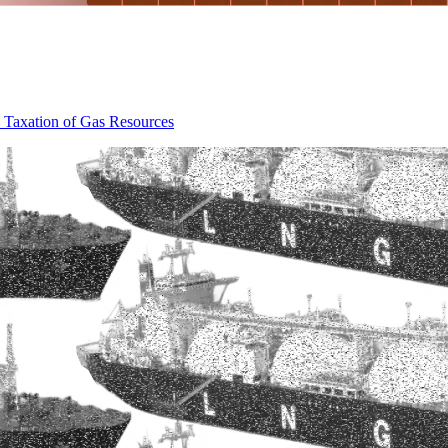
 ‌​‌ ‍‌‌ ​​‌‍‌‌​ ‌‌ ‌ ‌‍ ‌ ​‍‌‍‍ ​‍‌‍‌ ​​‌‍​‌‌ ‌​‌‍‍​​ ‌‌‍‌​‌‍‌‌‌ ​ ‌‍​ ‌ ​‍‌‍‍‌‌ ​​‌ ‌​‌‍‍‌‌‍ ‌‍ ‍​‍‌‌​ ‌‌‌​​‍‌‌ ‌‍‍ ‌‍‌‌‌ ‍‌​‍‌‌​ ​ ‌​‌​​‍‌‌​ ​ ‌​‌​​‍‌‌​ ​‍​ ​‍​ ‍‌‌‍​ ‌‍‌​​ ‌ ‌‍‌‌​ ​‍‌‍​ ​ ‌‌​ ‌ ​ ‌​​ ​​‌‍​‌​‍‌‌​ ​‍​ ​‍​‍‌‌​ ‌‌‌​‌​​‍ ‍‌‍​ ‌‍‍​‌‍‍‌‌‍ ​‌‍‌​‌ ​‍‌‍‌‌‌‍ ‍​‍‌‌​ ‌‌‌​​‍‌‌ ‌‍‍ ‌‍‌‌‌ ‍‌​‍‌‌​ ​ ‌​‌​​‍‌‌​ ​ ‌​‌​​‍‌‌​ ​‍​ ​‍​ ‌​​ ​ ‌‍‌‌​ ​‌‌‍​‌​ ​​​ ​ ​ ​‌​ ​‌​ ‍​​ ‌‌‌‍​‍​‍‌‌​ ​‍​ ​‍​‍‌‌​ ‌‌‌​‌​​‍ ‍‌ ‌​‌‍‌‌‌ ‍​‌ ‌​​‍‌‍‌ ​​‌‍‌‌‌ ​‍‌ ​ ‌ ​​‌‍‌‌‌‍​ ‌ ‌​‌‍‍‌‌ ‌‍‌‍‌‌​ ‌‌ ​​‌ ‌‌‌‍​‍‌‍ ​‌‍‍‌‌ ​ ‌‍‍​‌‍‌‌‌‍‌​​‍​‍‌ ‌