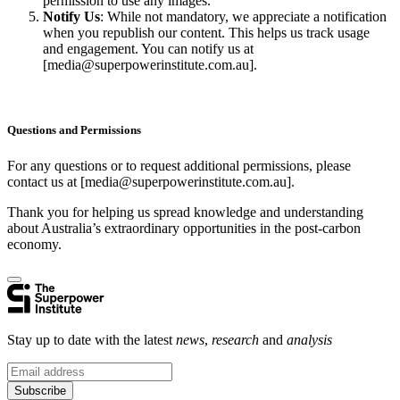
permission to use any images.​​​​‌ ‍ ​‍​‍‌‍ ‌ ​‍‌‍‍‌‌‍‌ ‌‍‍‌‌‍ ‍​‍​‍​ ‍‍​‍​‍‌ ​ ‌‍​‌‌‍ ‍‌‍‍‌‌ ‌​‌ ‍‌​‍ ‍‌‍‍‌‌‍ ​‍​‍​‍ ​​‍​‍‌‍‍​‌ ​‍‌‍‌‌‌‍‌‍​‍​‍​ ‍‍​‍​‍‌‍‍​‌ ‌​‌ ‌​‌ ​​​ ‍‍​‍ ​‍ ‌‍ ​‌‍ ‌‍​ ‌‍​‌‌‍ ​‌‍‍​‌‍ ‌ ​ ‌ ‌​​ ‍‍​ ​ ​ ​ ​ ​ ​ ​ ​‍ ‌‍‍‌‌‍ ‍‌ ‌​‌‍‌‌‌‍ ‍‌ ‌​​‍ ‌‍‌‌‌‍‌​‌‍‍‌‌ ‌​​‍ ‌‍ ‌‌‍ ‌‍‌​‌‍‌‌​ ‌‌ ​​‌ ​‍‌‍‌‌‌ ​ ‌‍‌‌‌‍ ‍‌ ‌​‌‍​‌‌ ‌​‌‍‍‌‌‍ ‌‍ ‍​ ‍ ‌‍‍‌‌‍‌​​ ‌‌‍‌​​ ‌ ‌‍​‌​ ‍‌‌‍​ ‌‍​‌​ ‍​​ ‌​​‍ ‌​ ‍​​ ‌‌​ ‌ ‌‍​‍​‍ ‌​ ‌​‌‍​‌‌‍​‌​ ​‌​‍ ‌‌‍​‍​ ‍​​ ​​​ ​‌​‍ ‌​ ​ ​ ‍‌‌‍​‍​ ​‌​ ​​​ ​ ​ ‌ ‌‍​‍​ ​‍​ ‍​​ ‌‍​ ‌ ​ ‍ ‌ ‌​‌ ‍‌‌ ​​‌‍‌‌​ ‌‌ ​​‌‍​‌‌‍‌ ‌‍‌‌​ ‍ ‌ ​​‌‍​‌‌ ‌​‌‍‍​​ ‌‌ ​ ‌‍‌‌‌‍​ ‌ ‌​‌‍‍‌‌‍ ‌‍ ‍‌ ​ ​‍‌‌​ ‌‌‌​​‍‌‌ ‌‍‍ ‌‍‌‌‌ ‍‌​‍‌‌​ ​ ‌​‌​​‍‌‌​ ​ ‌​‌​​‍‌‌​ ​‍​ ​‍‌‍‌​​ ​‌‌‍​‍‌‍‌​​ ​​​ ​ ‌‍‌‍‌‍​‍‌‍‌‍​ ‍​​ ​​​ ​​​‍‌‌​ ​‍​ ​‍​‍‌‌​ ‌‌‌​‌​​‍ ‍‌‍​ ‌‍ ‌‍ ​‌ ‌‌‌‍ ‌‌‍ ‍‌ ​ ​‍‌‌​ ‌‌‌​​‍‌‌ ‌‍‍ ‌‍‌‌‌ ‍‌​‍‌‌​ ​ ‌​‌​​‍‌‌​ ​ ‌​‌​​‍‌‌​ ​‍​ ​‍​ ‌‌‌‍‌​​ ‌​​ ‍​​ ‍​​ ‌​​ ​‌​ ‍‌​ ‌‌‌‍‌​​ ‌ ​ ‍​​‍‌‌​ ​‍​ ​‍​‍‌‌​ ‌‌‌​‌​​‍ ‍‌‍​ ‌‍ ‌‍ ‍‌ ‌​‌‍‌‌‌‍ ‍‌ ‌​​‍‌‌​ ‌‌‌​​‍‌‌ ‌‍‍ ‌‍‌‌‌ ‍‌​‍‌‌​ ​ ‌​‌​​‍‌‌​ ​ ‌​‌​​‍‌‌​ ​‍​ ​‍​ ‌ ​ ‌‍‌‍‌‍‌‍​‍‌‍​ ‌‍‌​​ ‍‌​ ‌ ​ ‌ ‌‍​ ‌‍‌‍​ ​ ​‍‌‌​ ​‍​ ​‍​‍‌‌​ ‌‌‌​‌​​‍ ‍‌‍​ ‌‍‍​‌‍‍‌‌‍ ​‌‍‌​‌ ​‍‌‍‌‌‌‍ ‍​‍‌‌​ ‌‌‌​​‍‌‌ ‌‍‍ ‌‍‌‌‌ ‍‌​‍‌‌​ ​ ‌​‌​​‍‌‌​ ​ ‌​‌​​‍‌‌​ ​‍​ ​‍‌‍‌‌‌‍‌‍​ ​ ​ ‌‍​ ‌ ​ ‍‌​ ‌‍‌‍​‌​ ‌‌‌‍​‌‌‍‌​‌‍‌‍​ ​‍​‍‌‌​ ​‍​ ​‍​‍‌‌​ ‌‌‌​‌​​‍ ‍‌ ‌​‌‍‌‌‌ ‍​‌ ‌​​ ‌‍​‍‌‍​‌‌ ​ ‌‍‌‌‌‌‌‌‌ ​‍‌‍ ​​ ‌‌‍‍​‌ ‌​‌ ‌​‌ ​​​‍‌‌​ ​ ‌​​‌​‍‌‌​ ​‍‌​‌‍​‍‌‌​ ​‍‌​‌‍‌‍ ​‌‍ ‌‍​ ‌‍​‌‌‍ ​‌‍‍​‌‍ ‌ ​ ‌ ‌​​‍‌‌​ ​ ‌​​‌​ ​ ​ ​ ​ ​ ​ ​ ​‍‌‍‌‍‍‌‌‍‌​​ ‌‌‍‌​​ ‌ ‌‍​‌​ ‍‌‌‍​ ‌‍​‌​ ‍​​ ‌​​‍ ‌​ ‍​​ ‌‌​ ‌ ‌‍​‍​‍ ‌​ ‌​‌‍​‌‌‍​‌​ ​‌​‍ ‌‌‍​‍​ ‍​​ ​​​ ​‌​‍ ‌​ ​ ​ ‍‌‌‍​‍​ ​‌​ ​​​ ​ ​ ‌ ‌‍​‍​ ​‍​ ‍​​ ‌‍​ ‌ ​‍‌‍‌ ‌​‌ ‍‌‌ ​​‌‍‌‌​ ‌‌ ​​‌‍​‌‌‍‌ ‌‍‌‌​‍‌‍‌ ​​‌‍​‌‌ ‌​‌‍‍​​ ‌‌ ​ ‌‍‌‌‌‍​ ‌ ‌​‌‍‍‌‌‍ ‌‍ ‍‌ ​ ​‍‌‌​ ‌‌‌​​‍‌‌ ‌‍‍ ‌‍‌‌‌ ‍‌​‍‌‌​ ​ ‌​‌​​‍‌‌​ ​ ‌​‌​​‍‌‌​ ​‍​ ​‍‌‍‌​​ ​‌‌‍​‍‌‍‌​​ ​​​ ​ ‌‍‌‍‌‍​‍‌‍‌‍​ ‍​​ ​​​ ​​​‍‌‌​ ​‍​ ​‍​‍‌‌​ ‌‌‌​‌​​‍ ‍‌‍​ ‌‍ ‌‍ ​‌ ‌‌‌‍ ‌‌‍ ‍‌ ​ ​‍‌‌​ ‌‌‌​​‍‌‌ ‌‍‍ ‌‍‌‌‌ ‍‌​‍‌‌​ ​ ‌​‌​​‍‌‌​ ​ ‌​‌​​‍‌‌​ ​‍​ ​‍​ ‌‌‌‍‌​​ ‌​​ ‍​​ ‍​​ ‌​​ ​‌​ ‍‌​ ‌‌‌‍‌​​ ‌ ​ ‍​​‍‌‌​ ​‍​ ​‍​‍‌‌​ ‌‌‌​‌​​‍ ‍‌‍​ ‌‍ ‌‍ ‍‌ ‌​‌‍‌‌‌‍ ‍‌ ‌​​‍‌‌​ ‌‌‌​​‍‌‌ ‌‍‍ ‌‍‌‌‌ ‍‌​‍‌‌​ ​ ‌​‌​​‍‌‌​ ​ ‌​‌​​‍‌‌​ ​‍​ ​‍​ ‌ ​ ‌‍‌‍‌‍‌‍​‍‌‍​ ‌‍‌​​ ‍‌​ ‌ ​ ‌ ‌‍​ ‌‍‌‍​ ​ ​‍‌‌​ ​‍​ ​‍​‍‌‌​ ‌‌‌​‌​​‍ ‍‌‍​ ‌‍‍​‌‍‍‌‌‍ ​‌‍‌​‌ ​‍‌‍‌‌‌‍ ‍​‍‌‌​ ‌‌‌​​‍‌‌ ‌‍‍ ‌‍‌‌‌ ‍‌​‍‌‌​ ​ ‌​‌​​‍‌‌​ ​ ‌​‌​​‍‌‌​ ​‍​ ​‍‌‍‌‌‌‍‌‍​ ​ ​ ‌‍​ ‌ ​ ‍‌​ ‌‍‌‍​‌​ ‌‌‌‍​‌‌‍‌​‌‍‌‍​ ​‍​‍‌‌​ ​‍​ ​‍​‍‌‌​ ‌‌‌​‌​​‍ ‍‌ ‌​‌‍‌‌‌ ‍​‌ ‌​​‍‌‍‌ ​​‌‍‌‌‌ ​‍‌ ​ ‌ ​​‌‍‌‌‌‍​ ‌ ‌​‌‍‍‌‌ ‌‍‌‍‌‌​ ‌‌ ​​‌ ‌‌‌‍​‍‌‍ ​‌‍‍‌‌ ​ ‌‍‍​‌‍‌‌‌‍‌​​‍​‍‌ ‌
Notify Us​​​​‌ ‍ ​‍​‍‌‍ ‌ ​‍‌‍‍‌‌‍‌ ‌‍‍‌‌‍ ‍​‍​‍​ ‍‍​‍​‍‌ ​ ‌‍​‌‌‍ ‍‌‍‍‌‌ ‌​‌ ‍‌​‍ ‍‌‍‍‌‌‍ ​‍​‍​‍ ​​‍​‍‌‍‍​‌ ​‍‌‍‌‌‌‍‌‍​‍​‍​ ‍‍​‍​‍‌‍‍​‌ ‌​‌ ‌​‌ ​​​ ‍‍​‍ ​‍ ‌‍ ​‌‍ ‌‍​ ‌‍​‌‌‍ ​‌‍‍​‌‍ ‌ ​ ‌ ‌​​ ‍‍​ ​ ​ ​ ​ ​ ​ ​ ​‍ ‌‍‍‌‌‍ ‍‌ ‌​‌‍‌‌‌‍ ‍‌ ‌​​‍ ‌‍‌‌‌‍‌​‌‍‍‌‌ ‌​​‍ ‌‍ ‌‌‍ ‌‍‌​‌‍‌‌​ ‌‌ ​​‌ ​‍‌‍‌‌‌ ​ ‌‍‌‌‌‍ ‍‌ ‌​‌‍​‌‌ ‌​‌‍‍‌‌‍ ‌‍ ‍​ ‍ ‌‍‍‌‌‍‌​​ ‌‌‍‌​​ ‌ ‌‍​‌​ ‍‌‌‍​ ‌‍​‌​ ‍​​ ‌​​‍ ‌​ ‍​​ ‌‌​ ‌ ‌‍​‍​‍ ‌​ ‌​‌‍​‌‌‍​‌​ ​‌​‍ ‌‌‍​‍​ ‍​​ ​​​ ​‌​‍ ‌​ ​ ​ ‍‌‌‍​‍​ ​‌​ ​​​ ​ ​ ‌ ‌‍​‍​ ​‍​ ‍​​ ‌‍​ ‌ ​ ‍ ‌ ‌​‌ ‍‌‌ ​​‌‍‌‌​ ‌‌ ​​‌‍​‌‌‍‌ ‌‍‌‌​ ‍ ‌ ​​‌‍​‌‌ ‌​‌‍‍​​ ‌‌ ​ ‌‍‌‌‌‍​ ‌ ‌​‌‍‍‌‌‍ ‌‍ ‍‌ ​ ​‍‌‌​ ‌‌‌​​‍‌‌ ‌‍‍ ‌‍‌‌‌ ‍‌​‍‌‌​ ​ ‌​‌​​‍‌‌​ ​ ‌​‌​​‍‌‌​ ​‍​ ​‍‌‍‌​​ ​‌‌‍​‍‌‍‌​​ ​​​ ​ ‌‍‌‍‌‍​‍‌‍‌‍​ ‍​​ ​​​ ​​​‍‌‌​ ​‍​ ​‍​‍‌‌​ ‌‌‌​‌​​‍ ‍‌‍​ ‌‍ ‌‍ ​‌ ‌‌‌‍ ‌‌‍ ‍‌ ​ ​‍‌‌​ ‌‌‌​​‍‌‌ ‌‍‍ ‌‍‌‌‌ ‍‌​‍‌‌​ ​ ‌​‌​​‍‌‌​ ​ ‌​‌​​‍‌‌​ ​‍​ ​‍​ ‌‌‌‍‌​​ ‌​​ ‍​​ ‍​​ ‌​​ ​‌​ ‍‌​ ‌‌‌‍‌​​ ‌ ​ ‍​​‍‌‌​ ​‍​ ​‍​‍‌‌​ ‌‌‌​‌​​‍ ‍‌‍​ ‌‍ ‌‍ ‍‌ ‌​‌‍‌‌‌‍ ‍‌ ‌​​‍‌‌​ ‌‌‌​​‍‌‌ ‌‍‍ ‌‍‌‌‌ ‍‌​‍‌‌​ ​ ‌​‌​​‍‌‌​ ​ ‌​‌​​‍‌‌​ ​‍​ ​‍‌‍​‍​ ​​​ ‌​‌‍‌​​ ​​‌‍‌‍​ ‌‌‌‍​‍​ ‌​​ ‌ ​ ‍‌‌‍​ ​‍‌‌​ ​‍​ ​‍​‍‌‌​ ‌‌‌​‌​​‍ ‍‌‍​ ‌‍‍​‌‍‍‌‌‍ ​‌‍‌​‌ ​‍‌‍‌‌‌‍ ‍​‍‌‌​ ‌‌‌​​‍‌‌ ‌‍‍ ‌‍‌‌‌ ‍‌​‍‌‌​ ​ ‌​‌​​‍‌‌​ ​ ‌​‌​​‍‌‌​ ​‍​ ​‍‌‍‌‌​ ‍‌‌‍​ ​ ‍​​ ‍‌​ ​‌​ ‌ ‌‍​‌​ ​‌​ ​​​ ‌‌​ ‌‌​ ​‌​‍‌‌​ ​‍​ ​‍​‍‌‌​ ‌‌‌​‌​​‍ ‍‌ ‌​‌‍‌‌‌ ‍​‌ ‌​​ ‌‍​‍‌‍​‌‌ ​ ‌‍‌‌‌‌‌‌‌ ​‍‌‍ ​​ ‌‌‍‍​‌ ‌​‌ ‌​‌ ​​​‍‌‌​ ​ ‌​​‌​‍‌‌​ ​‍‌​‌‍​‍‌‌​ ​‍‌​‌‍‌‍ ​‌‍ ‌‍​ ‌‍​‌‌‍ ​‌‍‍​‌‍ ‌ ​ ‌ ‌​​‍‌‌​ ​ ‌​​‌​ ​ ​ ​ ​ ​ ​ ​ ​‍‌‍‌‍‍‌‌‍‌​​ ‌‌‍‌​​ ‌ ‌‍​‌​ ‍‌‌‍​ ‌‍​‌​ ‍​​ ‌​​‍ ‌​ ‍​​ ‌‌​ ‌ ‌‍​‍​‍ ‌​ ‌​‌‍​‌‌‍​‌​ ​‌​‍ ‌‌‍​‍​ ‍​​ ​​​ ​‌​‍ ‌​ ​ ​ ‍‌‌‍​‍​ ​‌​ ​​​ ​ ​ ‌ ‌‍​‍​ ​‍​ ‍​​ ‌‍​ ‌ ​‍‌‍‌ ‌​‌ ‍‌‌ ​​‌‍‌‌​ ‌‌ ​​‌‍​‌‌‍‌ ‌‍‌‌​‍‌‍‌ ​​‌‍​‌‌ ‌​‌‍‍​​ ‌‌ ​ ‌‍‌‌‌‍​ ‌ ‌​‌‍‍‌‌‍ ‌‍ ‍‌ ​ ​‍‌‌​ ‌‌‌​​‍‌‌ ‌‍‍ ‌‍‌‌‌ ‍‌​‍‌‌​ ​ ‌​‌​​‍‌‌​ ​ ‌​‌​​‍‌‌​ ​‍​ ​‍‌‍‌​​ ​‌‌‍​‍‌‍‌​​ ​​​ ​ ‌‍‌‍‌‍​‍‌‍‌‍​ ‍​​ ​​​ ​​​‍‌‌​ ​‍​ ​‍​‍‌‌​ ‌‌‌​‌​​‍ ‍‌‍​ ‌‍ ‌‍ ​‌ ‌‌‌‍ ‌‌‍ ‍‌ ​ ​‍‌‌​ ‌‌‌​​‍‌‌ ‌‍‍ ‌‍‌‌‌ ‍‌​‍‌‌​ ​ ‌​‌​​‍‌‌​ ​ ‌​‌​​‍‌‌​ ​‍​ ​‍​ ‌‌‌‍‌​​ ‌​​ ‍​​ ‍​​ ‌​​ ​‌​ ‍‌​ ‌‌‌‍‌​​ ‌ ​ ‍​​‍‌‌​ ​‍​ ​‍​‍‌‌​ ‌‌‌​‌​​‍ ‍‌‍​ ‌‍ ‌‍ ‍‌ ‌​‌‍‌‌‌‍ ‍‌ ‌​​‍‌‌​ ‌‌‌​​‍‌‌ ‌‍‍ ‌‍‌‌‌ ‍‌​‍‌‌​ ​ ‌​‌​​‍‌‌​ ​ ‌​‌​​‍‌‌​ ​‍​ ​‍‌‍​‍​ ​​​ ‌​‌‍‌​​ ​​‌‍‌‍​ ‌‌‌‍​‍​ ‌​​ ‌ ​ ‍‌‌‍​ ​‍‌‌​ ​‍​ ​‍​‍‌‌​ ‌‌‌​‌​​‍ ‍‌‍​ ‌‍‍​‌‍‍‌‌‍ ​‌‍‌​‌ ​‍‌‍‌‌‌‍ ‍​‍‌‌​ ‌‌‌​​‍‌‌ ‌‍‍ ‌‍‌‌‌ ‍‌​‍‌‌​ ​ ‌​‌​​‍‌‌​ ​ ‌​‌​​‍‌‌​ ​‍​ ​‍‌‍‌‌​ ‍‌‌‍​ ​ ‍​​ ‍‌​ ​‌​ ‌ ‌‍​‌​ ​‌​ ​​​ ‌‌​ ‌‌​ ​‌​‍‌‌​ ​‍​ ​‍​‍‌‌​ ‌‌‌​‌​​‍ ‍‌ ‌​‌‍‌‌‌ ‍​‌ ‌​​‍‌‍‌ ​​‌‍‌‌‌ ​‍‌ ​ ‌ ​​‌‍‌‌‌‍​ ‌ ‌​‌‍‍‌‌ ‌‍‌‍‌‌​ ‌‌ ​​‌ ‌‌‌‍​‍‌‍ ​‌‍‍‌‌ ​ ‌‍‍​‌‍‌‌‌‍‌​​‍​‍‌ ‌
: While not mandatory, we appreciate a notification
when you republish our content. This helps us track usage
and engagement. You can notify us at
[
media@superpowerinstitute.com.au
].​​​​‌ ‍ ​‍​‍‌‍ ‌ ​‍‌‍‍‌‌‍‌ ‌‍‍‌‌‍ ‍​‍​‍​ ‍‍​‍​‍‌ ​ ‌‍​‌‌‍ ‍‌‍‍‌‌ ‌​‌ ‍‌​‍ ‍‌‍‍‌‌‍ ​‍​‍​‍ ​​‍​‍‌‍‍​‌ ​‍‌‍‌‌‌‍‌‍​‍​‍​ ‍‍​‍​‍‌‍‍​‌ ‌​‌ ‌​‌ ​​​ ‍‍​‍ ​‍ ‌‍ ​‌‍ ‌‍​ ‌‍​‌‌‍ ​‌‍‍​‌‍ ‌ ​ ‌ ‌​​ ‍‍​ ​ ​ ​ ​ ​ ​ ​ ​‍ ‌‍‍‌‌‍ ‍‌ ‌​‌‍‌‌‌‍ ‍‌ ‌​​‍ ‌‍‌‌‌‍‌​‌‍‍‌‌ ‌​​‍ ‌‍ ‌‌‍ ‌‍‌​‌‍‌‌​ ‌‌ ​​‌ ​‍‌‍‌‌‌ ​ ‌‍‌‌‌‍ ‍‌ ‌​‌‍​‌‌ ‌​‌‍‍‌‌‍ ‌‍ ‍​ ‍ ‌‍‍‌‌‍‌​​ ‌‌‍‌​​ ‌ ‌‍​‌​ ‍‌‌‍​ ‌‍​‌​ ‍​​ ‌​​‍ ‌​ ‍​​ ‌‌​ ‌ ‌‍​‍​‍ ‌​ ‌​‌‍​‌‌‍​‌​ ​‌​‍ ‌‌‍​‍​ ‍​​ ​​​ ​‌​‍ ‌​ ​ ​ ‍‌‌‍​‍​ ​‌​ ​​​ ​ ​ ‌ ‌‍​‍​ ​‍​ ‍​​ ‌‍​ ‌ ​ ‍ ‌ ‌​‌ ‍‌‌ ​​‌‍‌‌​ ‌‌ ​​‌‍​‌‌‍‌ ‌‍‌‌​ ‍ ‌ ​​‌‍​‌‌ ‌​‌‍‍​​ ‌‌ ​ ‌‍‌‌‌‍​ ‌ ‌​‌‍‍‌‌‍ ‌‍ ‍‌ ​ ​‍‌‌​ ‌‌‌​​‍‌‌ ‌‍‍ ‌‍‌‌‌ ‍‌​‍‌‌​ ​ ‌​‌​​‍‌‌​ ​ ‌​‌​​‍‌‌​ ​‍​ ​‍‌‍‌​​ ​‌‌‍​‍‌‍‌​​ ​​​ ​ ‌‍‌‍‌‍​‍‌‍‌‍​ ‍​​ ​​​ ​​​‍‌‌​ ​‍​ ​‍​‍‌‌​ ‌‌‌​‌​​‍ ‍‌‍​ ‌‍ ‌‍ ​‌ ‌‌‌‍ ‌‌‍ ‍‌ ​ ​‍‌‌​ ‌‌‌​​‍‌‌ ‌‍‍ ‌‍‌‌‌ ‍‌​‍‌‌​ ​ ‌​‌​​‍‌‌​ ​ ‌​‌​​‍‌‌​ ​‍​ ​‍​ ‌‌‌‍‌​​ ‌​​ ‍​​ ‍​​ ‌​​ ​‌​ ‍‌​ ‌‌‌‍‌​​ ‌ ​ ‍​​‍‌‌​ ​‍​ ​‍​‍‌‌​ ‌‌‌​‌​​‍ ‍‌‍​ ‌‍ ‌‍ ‍‌ ‌​‌‍‌‌‌‍ ‍‌ ‌​​‍‌‌​ ‌‌‌​​‍‌‌ ‌‍‍ ‌‍‌‌‌ ‍‌​‍‌‌​ ​ ‌​‌​​‍‌‌​ ​ ‌​‌​​‍‌‌​ ​‍​ ​‍‌‍​‍​ ​​​ ‌​‌‍‌​​ ​​‌‍‌‍​ ‌‌‌‍​‍​ ‌​​ ‌ ​ ‍‌‌‍​ ​‍‌‌​ ​‍​ ​‍​‍‌‌​ ‌‌‌​‌​​‍ ‍‌‍​ ‌‍‍​‌‍‍‌‌‍ ​‌‍‌​‌ ​‍‌‍‌‌‌‍ ‍​‍‌‌​ ‌‌‌​​‍‌‌ ‌‍‍ ‌‍‌‌‌ ‍‌​‍‌‌​ ​ ‌​‌​​‍‌‌​ ​ ‌​‌​​‍‌‌​ ​‍​ ​‍‌‍‌‌​ ‍‌‌‍​ ​ ‍​​ ‍‌​ ​‌​ ‌ ‌‍​‌​ ​‌​ ​​​ ‌‌​ ‌‌​ ​‍​‍‌‌​ ​‍​ ​‍​‍‌‌​ ‌‌‌​‌​​‍ ‍‌ ‌​‌‍‌‌‌ ‍​‌ ‌​​ ‌‍​‍‌‍​‌‌ ​ ‌‍‌‌‌‌‌‌‌ ​‍‌‍ ​​ ‌‌‍‍​‌ ‌​‌ ‌​‌ ​​​‍‌‌​ ​ ‌​​‌​‍‌‌​ ​‍‌​‌‍​‍‌‌​ ​‍‌​‌‍‌‍ ​‌‍ ‌‍​ ‌‍​‌‌‍ ​‌‍‍​‌‍ ‌ ​ ‌ ‌​​‍‌‌​ ​ ‌​​‌​ ​ ​ ​ ​ ​ ​ ​ ​‍‌‍‌‍‍‌‌‍‌​​ ‌‌‍‌​​ ‌ ‌‍​‌​ ‍‌‌‍​ ‌‍​‌​ ‍​​ ‌​​‍ ‌​ ‍​​ ‌‌​ ‌ ‌‍​‍​‍ ‌​ ‌​‌‍​‌‌‍​‌​ ​‌​‍ ‌‌‍​‍​ ‍​​ ​​​ ​‌​‍ ‌​ ​ ​ ‍‌‌‍​‍​ ​‌​ ​​​ ​ ​ ‌ ‌‍​‍​ ​‍​ ‍​​ ‌‍​ ‌ ​‍‌‍‌ ‌​‌ ‍‌‌ ​​‌‍‌‌​ ‌‌ ​​‌‍​‌‌‍‌ ‌‍‌‌​‍‌‍‌ ​​‌‍​‌‌ ‌​‌‍‍​​ ‌‌ ​ ‌‍‌‌‌‍​ ‌ ‌​‌‍‍‌‌‍ ‌‍ ‍‌ ​ ​‍‌‌​ ‌‌‌​​‍‌‌ ‌‍‍ ‌‍‌‌‌ ‍‌​‍‌‌​ ​ ‌​‌​​‍‌‌​ ​ ‌​‌​​‍‌‌​ ​‍​ ​‍‌‍‌​​ ​‌‌‍​‍‌‍‌​​ ​​​ ​ ‌‍‌‍‌‍​‍‌‍‌‍​ ‍​​ ​​​ ​​​‍‌‌​ ​‍​ ​‍​‍‌‌​ ‌‌‌​‌​​‍ ‍‌‍​ ‌‍ ‌‍ ​‌ ‌‌‌‍ ‌‌‍ ‍‌ ​ ​‍‌‌​ ‌‌‌​​‍‌‌ ‌‍‍ ‌‍‌‌‌ ‍‌​‍‌‌​ ​ ‌​‌​​‍‌‌​ ​ ‌​‌​​‍‌‌​ ​‍​ ​‍​ ‌‌‌‍‌​​ ‌​​ ‍​​ ‍​​ ‌​​ ​‌​ ‍‌​ ‌‌‌‍‌​​ ‌ ​ ‍​​‍‌‌​ ​‍​ ​‍​‍‌‌​ ‌‌‌​‌​​‍ ‍‌‍​ ‌‍ ‌‍ ‍‌ ‌​‌‍‌‌‌‍ ‍‌ ‌​​‍‌‌​ ‌‌‌​​‍‌‌ ‌‍‍ ‌‍‌‌‌ ‍‌​‍‌‌​ ​ ‌​‌​​‍‌‌​ ​ ‌​‌​​‍‌‌​ ​‍​ ​‍‌‍​‍​ ​​​ ‌​‌‍‌​​ ​​‌‍‌‍​ ‌‌‌‍​‍​ ‌​​ ‌ ​ ‍‌‌‍​ ​‍‌‌​ ​‍​ ​‍​‍‌‌​ ‌‌‌​‌​​‍ ‍‌‍​ ‌‍‍​‌‍‍‌‌‍ ​‌‍‌​‌ ​‍‌‍‌‌‌‍ ‍​‍‌‌​ ‌‌‌​​‍‌‌ ‌‍‍ ‌‍‌‌‌ ‍‌​‍‌‌​ ​ ‌​‌​​‍‌‌​ ​ ‌​‌​​‍‌‌​ ​‍​ ​‍‌‍‌‌​ ‍‌‌‍​ ​ ‍​​ ‍‌​ ​‌​ ‌ ‌‍​‌​ ​‌​ ​​​ ‌‌​ ‌‌​ ​‍​‍‌‌​ ​‍​ ​‍​‍‌‌​ ‌‌‌​‌​​‍ ‍‌ ‌​‌‍‌‌‌ ‍​‌ ‌​​‍‌‍‌ ​​‌‍‌‌‌ ​‍‌ ​ ‌ ​​‌‍‌‌‌‍​ ‌ ‌​‌‍‍‌‌ ‌‍‌‍‌‌​ ‌‌ ​​‌ ‌‌‌‍​‍‌‍ ​‌‍‍‌‌ ​ ‌‍‍​‌‍‌‌‌‍‌​​‍​‍‌ ‌
Questions and Permissions​​​​‌ ‍ ​‍​‍‌‍ ‌ ​‍‌‍‍‌‌‍‌ ‌‍‍‌‌‍ ‍​‍​‍​ ‍‍​‍​‍‌ ​ ‌‍​‌‌‍ ‍‌‍‍‌‌ ‌​‌ ‍‌​‍ ‍‌‍‍‌‌‍ ​‍​‍​‍ ​​‍​‍‌‍‍​‌ ​‍‌‍‌‌‌‍‌‍​‍​‍​ ‍‍​‍​‍‌‍‍​‌ ‌​‌ ‌​‌ ​​​ ‍‍​‍ ​‍ ‌‍ ​‌‍ ‌‍​ ‌‍​‌‌‍ ​‌‍‍​‌‍ ‌ ​ ‌ ‌​​ ‍‍​ ​ ​ ​ ​ ​ ​ ​ ​‍ ‌‍‍‌‌‍ ‍‌ ‌​‌‍‌‌‌‍ ‍‌ ‌​​‍ ‌‍‌‌‌‍‌​‌‍‍‌‌ ‌​​‍ ‌‍ ‌‌‍ ‌‍‌​‌‍‌‌​ ‌‌ ​​‌ ​‍‌‍‌‌‌ ​ ‌‍‌‌‌‍ ‍‌ ‌​‌‍​‌‌ ‌​‌‍‍‌‌‍ ‌‍ ‍​ ‍ ‌‍‍‌‌‍‌​​ ‌‌‍‌​​ ‌ ‌‍​‌​ ‍‌‌‍​ ‌‍​‌​ ‍​​ ‌​​‍ ‌​ ‍​​ ‌‌​ ‌ ‌‍​‍​‍ ‌​ ‌​‌‍​‌‌‍​‌​ ​‌​‍ ‌‌‍​‍​ ‍​​ ​​​ ​‌​‍ ‌​ ​ ​ ‍‌‌‍​‍​ ​‌​ ​​​ ​ ​ ‌ ‌‍​‍​ ​‍​ ‍​​ ‌‍​ ‌ ​ ‍ ‌ ‌​‌ ‍‌‌ ​​‌‍‌‌​ ‌‌ ​​‌‍​‌‌‍‌ ‌‍‌‌​ ‍ ‌ ​​‌‍​‌‌ ‌​‌‍‍​​ ‌‌ ​ ‌‍‌‌‌‍​ ‌ ‌​‌‍‍‌‌‍ ‌‍ ‍‌ ​ ​‍‌‌​ ‌‌‌​​‍‌‌ ‌‍‍ ‌‍‌‌‌ ‍‌​‍‌‌​ ​ ‌​‌​​‍‌‌​ ​ ‌​‌​​‍‌‌​ ​‍​ ​‍‌‍‌​​ ​‌‌‍​‍‌‍‌​​ ​​​ ​ ‌‍‌‍‌‍​‍‌‍‌‍​ ‍​​ ​​​ ​​​‍‌‌​ ​‍​ ​‍​‍‌‌​ ‌‌‌​‌​​‍ ‍‌‍​ ‌‍ ‌‍ ​‌ ‌‌‌‍ ‌‌‍ ‍‌ ​ ​‍‌‌​ ‌‌‌​​‍‌‌ ‌‍‍ ‌‍‌‌‌ ‍‌​‍‌‌​ ​ ‌​‌​​‍‌‌​ ​ ‌​‌​​‍‌‌​ ​‍​ ​‍​ ‌‌‌‍‌​​ ‌​​ ‍​​ ‍​​ ‌​​ ​‌​ ‍‌​ ‌‌‌‍‌​​ ‌ ​ ‍​​‍‌‌​ ​‍​ ​‍​‍‌‌​ ‌‌‌​‌​​‍ ‍‌‍​ ‌‍ ‌‍ ‍‌ ‌​‌‍‌‌‌‍ ‍‌ ‌​​‍‌‌​ ‌‌‌​​‍‌‌ ‌‍‍ ‌‍‌‌‌ ‍‌​‍‌‌​ ​ ‌​‌​​‍‌‌​ ​ ‌​‌​​‍‌‌​ ​‍​ ​‍​ ‍​​ ‌‍​ ‍‌​ ‍​​ ​ ​ ​​​ ‌‍​ ‍‌​ ‌‍​ ‌ ​ ‍​​ ‌‍​‍‌‌​ ​‍​ ​‍​‍‌‌​ ‌‌‌​‌​​‍ ‍‌‍​ ‌‍‍​‌‍‍‌‌‍ ​‌‍‌​‌ ​‍‌‍‌‌‌‍ ‍​‍‌‌​ ‌‌‌​​‍‌‌ ‌‍‍ ‌‍‌‌‌ ‍‌​‍‌‌​ ​ ‌​‌​​‍‌‌​ ​ ‌​‌​​‍‌‌​ ​‍​ ​‍​ ‌​​ ​ ​ ​‍​ ​‍​ ‍‌‌‍​‌‌‍​‌​ ​‍‌‍‌‍​ ‌​​ ​‌‌‍‌‍​ ​​​‍‌‌​ ​‍​ ​‍​‍‌‌​ ‌‌‌​‌​​‍ ‍‌ ‌​‌‍‌‌‌ ‍​‌ ‌​​ ‌‍​‍‌‍​‌‌ ​ ‌‍‌‌‌‌‌‌‌ ​‍‌‍ ​​ ‌‌‍‍​‌ ‌​‌ ‌​‌ ​​​‍‌‌​ ​ ‌​​‌​‍‌‌​ ​‍‌​‌‍​‍‌‌​ ​‍‌​‌‍‌‍ ​‌‍ ‌‍​ ‌‍​‌‌‍ ​‌‍‍​‌‍ ‌ ​ ‌ ‌​​‍‌‌​ ​ ‌​​‌​ ​ ​ ​ ​ ​ ​ ​ ​‍‌‍‌‍‍‌‌‍‌​​ ‌‌‍‌​​ ‌ ‌‍​‌​ ‍‌‌‍​ ‌‍​‌​ ‍​​ ‌​​‍ ‌​ ‍​​ ‌‌​ ‌ ‌‍​‍​‍ ‌​ ‌​‌‍​‌‌‍​‌​ ​‌​‍ ‌‌‍​‍​ ‍​​ ​​​ ​‌​‍ ‌​ ​ ​ ‍‌‌‍​‍​ ​‌​ ​​​ ​ ​ ‌ ‌‍​‍​ ​‍​ ‍​​ ‌‍​ ‌ ​‍‌‍‌ ‌​‌ ‍‌‌ ​​‌‍‌‌​ ‌‌ ​​‌‍​‌‌‍‌ ‌‍‌‌​‍‌‍‌ ​​‌‍​‌‌ ‌​‌‍‍​​ ‌‌ ​ ‌‍‌‌‌‍​ ‌ ‌​‌‍‍‌‌‍ ‌‍ ‍‌ ​ ​‍‌‌​ ‌‌‌​​‍‌‌ ‌‍‍ ‌‍‌‌‌ ‍‌​‍‌‌​ ​ ‌​‌​​‍‌‌​ ​ ‌​‌​​‍‌‌​ ​‍​ ​‍‌‍‌​​ ​‌‌‍​‍‌‍‌​​ ​​​ ​ ‌‍‌‍‌‍​‍‌‍‌‍​ ‍​​ ​​​ ​​​‍‌‌​ ​‍​ ​‍​‍‌‌​ ‌‌‌​‌​​‍ ‍‌‍​ ‌‍ ‌‍ ​‌ ‌‌‌‍ ‌‌‍ ‍‌ ​ ​‍‌‌​ ‌‌‌​​‍‌‌ ‌‍‍ ‌‍‌‌‌ ‍‌​‍‌‌​ ​ ‌​‌​​‍‌‌​ ​ ‌​‌​​‍‌‌​ ​‍​ ​‍​ ‌‌‌‍‌​​ ‌​​ ‍​​ ‍​​ ‌​​ ​‌​ ‍‌​ ‌‌‌‍‌​​ ‌ ​ ‍​​‍‌‌​ ​‍​ ​‍​‍‌‌​ ‌‌‌​‌​​‍ ‍‌‍​ ‌‍ ‌‍ ‍‌ ‌​‌‍‌‌‌‍ ‍‌ ‌​​‍‌‌​ ‌‌‌​​‍‌‌ ‌‍‍ ‌‍‌‌‌ ‍‌​‍‌‌​ ​ ‌​‌​​‍‌‌​ ​ ‌​‌​​‍‌‌​ ​‍​ ​‍​ ‍​​ ‌‍​ ‍‌​ ‍​​ ​ ​ ​​​ ‌‍​ ‍‌​ ‌‍​ ‌ ​ ‍​​ ‌‍​‍‌‌​ ​‍​ ​‍​‍‌‌​ ‌‌‌​‌​​‍ ‍‌‍​ ‌‍‍​‌‍‍‌‌‍ ​‌‍‌​‌ ​‍‌‍‌‌‌‍ ‍​‍‌‌​ ‌‌‌​​‍‌‌ ‌‍‍ ‌‍‌‌‌ ‍‌​‍‌‌​ ​ ‌​‌​​‍‌‌​ ​ ‌​‌​​‍‌‌​ ​‍​ ​‍​ ‌​​ ​ ​ ​‍​ ​‍​ ‍‌‌‍​‌‌‍​‌​ ​‍‌‍‌‍​ ‌​​ ​‌‌‍‌‍​ ​​​‍‌‌​ ​‍​ ​‍​‍‌‌​ ‌‌‌​‌​​‍ ‍‌ ‌​‌‍‌‌‌ ‍​‌ ‌​​‍‌‍‌ ​​‌‍‌‌‌ ​‍‌ ​ ‌ ​​‌‍‌‌‌‍​ ‌ ‌​‌‍‍‌‌ ‌‍‌‍‌‌​ ‌‌ ​​‌ ‌‌‌‍​‍‌‍ ​‌‍‍‌‌ ​ ‌‍‍​‌‍‌‌‌‍‌​​‍​‍‌ ‌
For any questions or to request additional permissions, please
contact us at [
media@superpowerinstitute.com.au
].​​​​‌ ‍ ​‍​‍‌‍ ‌ ​‍‌‍‍‌‌‍‌ ‌‍‍‌‌‍ ‍​‍​‍​ ‍‍​‍​‍‌ ​ ‌‍​‌‌‍ ‍‌‍‍‌‌ ‌​‌ ‍‌​‍ ‍‌‍‍‌‌‍ ​‍​‍​‍ ​​‍​‍‌‍‍​‌ ​‍‌‍‌‌‌‍‌‍​‍​‍​ ‍‍​‍​‍‌‍‍​‌ ‌​‌ ‌​‌ ​​​ ‍‍​‍ ​‍ ‌‍ ​‌‍ ‌‍​ ‌‍​‌‌‍ ​‌‍‍​‌‍ ‌ ​ ‌ ‌​​ ‍‍​ ​ ​ ​ ​ ​ ​ ​ ​‍ ‌‍‍‌‌‍ ‍‌ ‌​‌‍‌‌‌‍ ‍‌ ‌​​‍ ‌‍‌‌‌‍‌​‌‍‍‌‌ ‌​​‍ ‌‍ ‌‌‍ ‌‍‌​‌‍‌‌​ ‌‌ ​​‌ ​‍‌‍‌‌‌ ​ ‌‍‌‌‌‍ ‍‌ ‌​‌‍​‌‌ ‌​‌‍‍‌‌‍ ‌‍ ‍​ ‍ ‌‍‍‌‌‍‌​​ ‌‌‍‌​​ ‌ ‌‍​‌​ ‍‌‌‍​ ‌‍​‌​ ‍​​ ‌​​‍ ‌​ ‍​​ ‌‌​ ‌ ‌‍​‍​‍ ‌​ ‌​‌‍​‌‌‍​‌​ ​‌​‍ ‌‌‍​‍​ ‍​​ ​​​ ​‌​‍ ‌​ ​ ​ ‍‌‌‍​‍​ ​‌​ ​​​ ​ ​ ‌ ‌‍​‍​ ​‍​ ‍​​ ‌‍​ ‌ ​ ‍ ‌ ‌​‌ ‍‌‌ ​​‌‍‌‌​ ‌‌ ​​‌‍​‌‌‍‌ ‌‍‌‌​ ‍ ‌ ​​‌‍​‌‌ ‌​‌‍‍​​ ‌‌ ​ ‌‍‌‌‌‍​ ‌ ‌​‌‍‍‌‌‍ ‌‍ ‍‌ ​ ​‍‌‌​ ‌‌‌​​‍‌‌ ‌‍‍ ‌‍‌‌‌ ‍‌​‍‌‌​ ​ ‌​‌​​‍‌‌​ ​ ‌​‌​​‍‌‌​ ​‍​ ​‍‌‍‌​​ ​‌‌‍​‍‌‍‌​​ ​​​ ​ ‌‍‌‍‌‍​‍‌‍‌‍​ ‍​​ ​​​ ​​​‍‌‌​ ​‍​ ​‍​‍‌‌​ ‌‌‌​‌​​‍ ‍‌‍​ ‌‍ ‌‍ ​‌ ‌‌‌‍ ‌‌‍ ‍‌ ​ ​‍‌‌​ ‌‌‌​​‍‌‌ ‌‍‍ ‌‍‌‌‌ ‍‌​‍‌‌​ ​ ‌​‌​​‍‌‌​ ​ ‌​‌​​‍‌‌​ ​‍​ ​‍​ ‌‌‌‍‌​​ ‌​​ ‍​​ ‍​​ ‌​​ ​‌​ ‍‌​ ‌‌‌‍‌​​ ‌ ​ ‍​​‍‌‌​ ​‍​ ​‍​‍‌‌​ ‌‌‌​‌​​‍ ‍‌‍​ ‌‍ ‌‍ ‍‌ ‌​‌‍‌‌‌‍ ‍‌ ‌​​‍‌‌​ ‌‌‌​​‍‌‌ ‌‍‍ ‌‍‌‌‌ ‍‌​‍‌‌​ ​ ‌​‌​​‍‌‌​ ​ ‌​‌​​‍‌‌​ ​‍​ ​‍‌‍‌‌​ ‌ ‌‍​ ‌‍​‍‌‍​‌‌‍​‍‌‍​‌‌‍​‍‌‍‌​​ ‌ ‌‍‌‍‌‍​ ​‍‌‌​ ​‍​ ​‍​‍‌‌​ ‌‌‌​‌​​‍ ‍‌‍​ ‌‍‍​‌‍‍‌‌‍ ​‌‍‌​‌ ​‍‌‍‌‌‌‍ ‍​‍‌‌​ ‌‌‌​​‍‌‌ ‌‍‍ ‌‍‌‌‌ ‍‌​‍‌‌​ ​ ‌​‌​​‍‌‌​ ​ ‌​‌​​‍‌‌​ ​‍​ ​‍​ ‌​​ ‌‍‌‍​‌​ ​​‌‍​‍‌‍‌​‌‍‌‍​ ‍‌​ ​​‌‍​‌‌‍​ ​ ‌​​ ​​​‍‌‌​ ​‍​ ​‍​‍‌‌​ ‌‌‌​‌​​‍ ‍‌ ‌​‌‍‌‌‌ ‍​‌ ‌​​ ‌‍​‍‌‍​‌‌ ​ ‌‍‌‌‌‌‌‌‌ ​‍‌‍ ​​ ‌‌‍‍​‌ ‌​‌ ‌​‌ ​​​‍‌‌​ ​ ‌​​‌​‍‌‌​ ​‍‌​‌‍​‍‌‌​ ​‍‌​‌‍‌‍ ​‌‍ ‌‍​ ‌‍​‌‌‍ ​‌‍‍​‌‍ ‌ ​ ‌ ‌​​‍‌‌​ ​ ‌​​‌​ ​ ​ ​ ​ ​ ​ ​ ​‍‌‍‌‍‍‌‌‍‌​​ ‌‌‍‌​​ ‌ ‌‍​‌​ ‍‌‌‍​ ‌‍​‌​ ‍​​ ‌​​‍ ‌​ ‍​​ ‌‌​ ‌ ‌‍​‍​‍ ‌​ ‌​‌‍​‌‌‍​‌​ ​‌​‍ ‌‌‍​‍​ ‍​​ ​​​ ​‌​‍ ‌​ ​ ​ ‍‌‌‍​‍​ ​‌​ ​​​ ​ ​ ‌ ‌‍​‍​ ​‍​ ‍​​ ‌‍​ ‌ ​‍‌‍‌ ‌​‌ ‍‌‌ ​​‌‍‌‌​ ‌‌ ​​‌‍​‌‌‍‌ ‌‍‌‌​‍‌‍‌ ​​‌‍​‌‌ ‌​‌‍‍​​ ‌‌ ​ ‌‍‌‌‌‍​ ‌ ‌​‌‍‍‌‌‍ ‌‍ ‍‌ ​ ​‍‌‌​ ‌‌‌​​‍‌‌ ‌‍‍ ‌‍‌‌‌ ‍‌​‍‌‌​ ​ ‌​‌​​‍‌‌​ ​ ‌​‌​​‍‌‌​ ​‍​ ​‍‌‍‌​​ ​‌‌‍​‍‌‍‌​​ ​​​ ​ ‌‍‌‍‌‍​‍‌‍‌‍​ ‍​​ ​​​ ​​​‍‌‌​ ​‍​ ​‍​‍‌‌​ ‌‌‌​‌​​‍ ‍‌‍​ ‌‍ ‌‍ ​‌ ‌‌‌‍ ‌‌‍ ‍‌ ​ ​‍‌‌​ ‌‌‌​​‍‌‌ ‌‍‍ ‌‍‌‌‌ ‍‌​‍‌‌​ ​ ‌​‌​​‍‌‌​ ​ ‌​‌​​‍‌‌​ ​‍​ ​‍​ ‌‌‌‍‌​​ ‌​​ ‍​​ ‍​​ ‌​​ ​‌​ ‍‌​ ‌‌‌‍‌​​ ‌ ​ ‍​​‍‌‌​ ​‍​ ​‍​‍‌‌​ ‌‌‌​‌​​‍ ‍‌‍​ ‌‍ ‌‍ ‍‌ ‌​‌‍‌‌‌‍ ‍‌ ‌​​‍‌‌​ ‌‌‌​​‍‌‌ ‌‍‍ ‌‍‌‌‌ ‍‌​‍‌‌​ ​ ‌​‌​​‍‌‌​ ​ ‌​‌​​‍‌‌​ ​‍​ ​‍‌‍‌‌​ ‌ ‌‍​ ‌‍​‍‌‍​‌‌‍​‍‌‍​‌‌‍​‍‌‍‌​​ ‌ ‌‍‌‍‌‍​ ​‍‌‌​ ​‍​ ​‍​‍‌‌​ ‌‌‌​‌​​‍ ‍‌‍​ ‌‍‍​‌‍‍‌‌‍ ​‌‍‌​‌ ​‍‌‍‌‌‌‍ ‍​‍‌‌​ ‌‌‌​​‍‌‌ ‌‍‍ ‌‍‌‌‌ ‍‌​‍‌‌​ ​ ‌​‌​​‍‌‌​ ​ ‌​‌​​‍‌‌​ ​‍​ ​‍​ ‌​​ ‌‍‌‍​‌​ ​​‌‍​‍‌‍‌​‌‍‌‍​ ‍‌​ ​​‌‍​‌‌‍​ ​ ‌​​ ​​​‍‌‌​ ​‍​ ​‍​‍‌‌​ ‌‌‌​‌​​‍ ‍‌ ‌​‌‍‌‌‌ ‍​‌ ‌​​‍‌‍‌ ​​‌‍‌‌‌ ​‍‌ ​ ‌ ​​‌‍‌‌‌‍​ ‌ ‌​‌‍‍‌‌ ‌‍‌‍‌‌​ ‌‌ ​​‌ ‌‌‌‍​‍‌‍ ​‌‍‍‌‌ ​ ‌‍‍​‌‍‌‌‌‍‌​​‍​‍‌ ‌
Thank you for helping us spread knowledge and understanding
about Australia’s extraordinary opportunities in the post-carbon
economy.​​​​‌ ‍ ​‍​‍‌‍ ‌ ​‍‌‍‍‌‌‍‌ ‌‍‍‌‌‍ ‍​‍​‍​ ‍‍​‍​‍‌ ​ ‌‍​‌‌‍ ‍‌‍‍‌‌ ‌​‌ ‍‌​‍ ‍‌‍‍‌‌‍ ​‍​‍​‍ ​​‍​‍‌‍‍​‌ ​‍‌‍‌‌‌‍‌‍​‍​‍​ ‍‍​‍​‍‌‍‍​‌ ‌​‌ ‌​‌ ​​​ ‍‍​‍ ​‍ ‌‍ ​‌‍ ‌‍​ ‌‍​‌‌‍ ​‌‍‍​‌‍ ‌ ​ ‌ ‌​​ ‍‍​ ​ ​ ​ ​ ​ ​ ​ ​‍ ‌‍‍‌‌‍ ‍‌ ‌​‌‍‌‌‌‍ ‍‌ ‌​​‍ ‌‍‌‌‌‍‌​‌‍‍‌‌ ‌​​‍ ‌‍ ‌‌‍ ‌‍‌​‌‍‌‌​ ‌‌ ​​‌ ​‍‌‍‌‌‌ ​ ‌‍‌‌‌‍ ‍‌ ‌​‌‍​‌‌ ‌​‌‍‍‌‌‍ ‌‍ ‍​ ‍ ‌‍‍‌‌‍‌​​ ‌‌‍‌​​ ‌ ‌‍​‌​ ‍‌‌‍​ ‌‍​‌​ ‍​​ ‌​​‍ ‌​ ‍​​ ‌‌​ ‌ ‌‍​‍​‍ ‌​ ‌​‌‍​‌‌‍​‌​ ​‌​‍ ‌‌‍​‍​ ‍​​ ​​​ ​‌​‍ ‌​ ​ ​ ‍‌‌‍​‍​ ​‌​ ​​​ ​ ​ ‌ ‌‍​‍​ ​‍​ ‍​​ ‌‍​ ‌ ​ ‍ ‌ ‌​‌ ‍‌‌ ​​‌‍‌‌​ ‌‌ ​​‌‍​‌‌‍‌ ‌‍‌‌​ ‍ ‌ ​​‌‍​‌‌ ‌​‌‍‍​​ ‌‌ ​ ‌‍‌‌‌‍​ ‌ ‌​‌‍‍‌‌‍ ‌‍ ‍‌ ​ ​‍‌‌​ ‌‌‌​​‍‌‌ ‌‍‍ ‌‍‌‌‌ ‍‌​‍‌‌​ ​ ‌​‌​​‍‌‌​ ​ ‌​‌​​‍‌‌​ ​‍​ ​‍‌‍‌​​ ​‌‌‍​‍‌‍‌​​ ​​​ ​ ‌‍‌‍‌‍​‍‌‍‌‍​ ‍​​ ​​​ ​​​‍‌‌​ ​‍​ ​‍​‍‌‌​ ‌‌‌​‌​​‍ ‍‌‍​ ‌‍ ‌‍ ​‌ ‌‌‌‍ ‌‌‍ ‍‌ ​ ​‍‌‌​ ‌‌‌​​‍‌‌ ‌‍‍ ‌‍‌‌‌ ‍‌​‍‌‌​ ​ ‌​‌​​‍‌‌​ ​ ‌​‌​​‍‌‌​ ​‍​ ​‍​ ‌‌‌‍‌​​ ‌​​ ‍​​ ‍​​ ‌​​ ​‌​ ‍‌​ ‌‌‌‍‌​​ ‌ ​ ‍​​‍‌‌​ ​‍​ ​‍​‍‌‌​ ‌‌‌​‌​​‍ ‍‌‍​ ‌‍ ‌‍ ‍‌ ‌​‌‍‌‌‌‍ ‍‌ ‌​​‍‌‌​ ‌‌‌​​‍‌‌ ‌‍‍ ‌‍‌‌‌ ‍‌​‍‌‌​ ​ ‌​‌​​‍‌‌​ ​ ‌​‌​​‍‌‌​ ​‍​ ​‍‌‍​ ‌‍‌‌‌‍‌​‌‍​ ‌‍‌‌​ ‌‍​ ​‌​ ​‌‌‍‌​‌‍​‍​ ‌ ‌‍​ ​‍‌‌​ ​‍​ ​‍​‍‌‌​ ‌‌‌​‌​​‍ ‍‌‍​ ‌‍‍​‌‍‍‌‌‍ ​‌‍‌​‌ ​‍‌‍‌‌‌‍ ‍​‍‌‌​ ‌‌‌​​‍‌‌ ‌‍‍ ‌‍‌‌‌ ‍‌​‍‌‌​ ​ ‌​‌​​‍‌‌​ ​ ‌​‌​​‍‌‌​ ​‍​ ​‍‌‍‌‍‌‍​‌‌‍‌‍‌‍​‌​ ​ ​ ​ ​ ​‌​ ‍‌‌‍‌​​ ​‍​ ‌​‌‍​ ​ ​​​‍‌‌​ ​‍​ ​‍​‍‌‌​ ‌‌‌​‌​​‍ ‍‌ ‌​‌‍‌‌‌ ‍​‌ ‌​​ ‌‍​‍‌‍​‌‌ ​ ‌‍‌‌‌‌‌‌‌ ​‍‌‍ ​​ ‌‌‍‍​‌ ‌​‌ ‌​‌ ​​​‍‌‌​ ​ ‌​​‌​‍‌‌​ ​‍‌​‌‍​‍‌‌​ ​‍‌​‌‍‌‍ ​‌‍ ‌‍​ ‌‍​‌‌‍ ​‌‍‍​‌‍ ‌ ​ ‌ ‌​​‍‌‌​ ​ ‌​​‌​ ​ ​ ​ ​ ​ ​ ​ ​‍‌‍‌‍‍‌‌‍‌​​ ‌‌‍‌​​ ‌ ‌‍​‌​ ‍‌‌‍​ ‌‍​‌​ ‍​​ ‌​​‍ ‌​ ‍​​ ‌‌​ ‌ ‌‍​‍​‍ ‌​ ‌​‌‍​‌‌‍​‌​ ​‌​‍ ‌‌‍​‍​ ‍​​ ​​​ ​‌​‍ ‌​ ​ ​ ‍‌‌‍​‍​ ​‌​ ​​​ ​ ​ ‌ ‌‍​‍​ ​‍​ ‍​​ ‌‍​ ‌ ​‍‌‍‌ ‌​‌ ‍‌‌ ​​‌‍‌‌​ ‌‌ ​​‌‍​‌‌‍‌ ‌‍‌‌​‍‌‍‌ ​​‌‍​‌‌ ‌​‌‍‍​​ ‌‌ ​ ‌‍‌‌‌‍​ ‌ ‌​‌‍‍‌‌‍ ‌‍ ‍‌ ​ ​‍‌‌​ ‌‌‌​​‍‌‌ ‌‍‍ ‌‍‌‌‌ ‍‌​‍‌‌​ ​ ‌​‌​​‍‌‌​ ​ ‌​‌​​‍‌‌​ ​‍​ ​‍‌‍‌​​ ​‌‌‍​‍‌‍‌​​ ​​​ ​ ‌‍‌‍‌‍​‍‌‍‌‍​ ‍​​ ​​​ ​​​‍‌‌​ ​‍​ ​‍​‍‌‌​ ‌‌‌​‌​​‍ ‍‌‍​ ‌‍ ‌‍ ​‌ ‌‌‌‍ ‌‌‍ ‍‌ ​ ​‍‌‌​ ‌‌‌​​‍‌‌ ‌‍‍ ‌‍‌‌‌ ‍‌​‍‌‌​ ​ ‌​‌​​‍‌‌​ ​ ‌​‌​​‍‌‌​ ​‍​ ​‍​ ‌‌‌‍‌​​ ‌​​ ‍​​ ‍​​ ‌​​ ​‌​ ‍‌​ ‌‌‌‍‌​​ ‌ ​ ‍​​‍‌‌​ ​‍​ ​‍​‍‌‌​ ‌‌‌​‌​​‍ ‍‌‍​ ‌‍ ‌‍ ‍‌ ‌​‌‍‌‌‌‍ ‍‌ ‌​​‍‌‌​ ‌‌‌​​‍‌‌ ‌‍‍ ‌‍‌‌‌ ‍‌​‍‌‌​ ​ ‌​‌​​‍‌‌​ ​ ‌​‌​​‍‌‌​ ​‍​ ​‍‌‍​ ‌‍‌‌‌‍‌​‌‍​ ‌‍‌‌​ ‌‍​ ​‌​ ​‌‌‍‌​‌‍​‍​ ‌ ‌‍​ ​‍‌‌​ ​‍​ ​‍​‍‌‌​ ‌‌‌​‌​​‍ ‍‌‍​ ‌‍‍​‌‍‍‌‌‍ ​‌‍‌​‌ ​‍‌‍‌‌‌‍ ‍​‍‌‌​ ‌‌‌​​‍‌‌ ‌‍‍ ‌‍‌‌‌ ‍‌​‍‌‌​ ​ ‌​‌​​‍‌‌​ ​ ‌​‌​​‍‌‌​ ​‍​ ​‍‌‍‌‍‌‍​‌‌‍‌‍‌‍​‌​ ​ ​ ​ ​ ​‌​ ‍‌‌‍‌​​ ​‍​ ‌​‌‍​ ​ ​​​‍‌‌​ ​‍​ ​‍​‍‌‌​ ‌‌‌​‌​​‍ ‍‌ ‌​‌‍‌‌‌ ‍​‌ ‌​​‍‌‍‌ ​​‌‍‌‌‌ ​‍‌ ​ ‌ ​​‌‍‌‌‌‍​ ‌ ‌​‌‍‍‌‌ ‌‍‌‍‌‌​ ‌‌ ​​‌ ‌‌‌‍​‍‌‍ ​‌‍‍‌‌ ​ ‌‍‍​‌‍‌‌‌‍‌​​‍​‍‌ ‌
Stay up to date with the latest
news
,
research
and
analysis
Subscribe