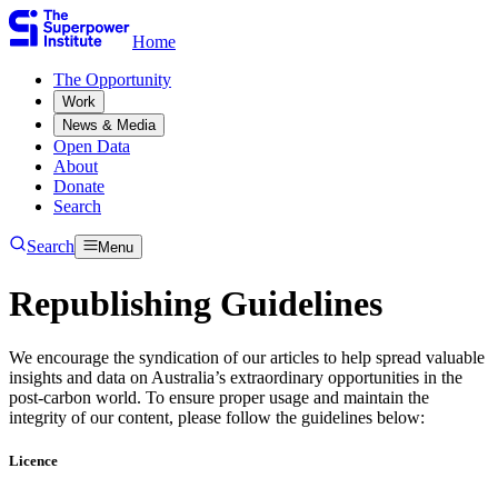
Home
The Opportunity​​​​‌ ‍ ​‍​‍‌‍ ‌ ​‍‌‍‍‌‌‍‌ ‌‍‍‌‌‍ ‍​‍​‍​ ‍‍​‍​‍‌ ​ ‌‍​‌‌‍ ‍‌‍‍‌‌ ‌​‌ ‍‌​‍ ‍‌‍‍‌‌‍ ​‍​‍​‍ ​​‍​‍‌‍‍​‌ ​‍‌‍‌‌‌‍‌‍​‍​‍​ ‍‍​‍​‍‌‍‍​‌ ‌​‌ ‌​‌ ​​​ ‍‍​‍ ​‍ ‌‍ ​‌‍ ‌‍​ ‌‍​‌‌‍ ​‌‍‍​‌‍ ‌ ​ ‌ ‌​​ ‍‍​ ​ ​ ​ ​ ​ ​ ​ ​‍ ‌‍‍‌‌‍ ‍‌ ‌​‌‍‌‌‌‍ ‍‌ ‌​​‍ ‌‍‌‌‌‍‌​‌‍‍‌‌ ‌​​‍ ‌‍ ‌‌‍ ‌‍‌​‌‍‌‌​ ‌‌ ​​‌ ​‍‌‍‌‌‌ ​ ‌‍‌‌‌‍ ‍‌ ‌​‌‍​‌‌ ‌​‌‍‍‌‌‍ ‌‍ ‍​ ‍ ‌‍‍‌‌‍‌​​ ‌​ ​‍​ ‌‍​ ‌‌​ ‌‍​ ​​‌‍‌‌​ ‍​​ ​​​‍ ‌​ ‌ ​ ‌​​ ‌‍​ ‌‌​‍ ‌​ ‌​​ ‍​​ ​ ​ ‍‌​‍ ‌​ ‍​​ ‌‍​ ​‍​ ‍‌​‍ ‌​ ‌‌​ ‌‌​ ‌ ​ ​‍‌‍‌‍​ ‍​​ ​‍​ ‍‌​ ‌‌​ ‍​​ ​​‌‍‌‌​ ‍ ‌ ‌​‌ ‍‌‌ ​​‌‍‌‌​ ‌‌ ​ ‌‍‌‌‌ ‌​‌ ‌​‌‍‍‌‌‍ ‍‌‍‌ ‌ ​ ​ ‍ ‌ ​​‌‍​‌‌ ‌​‌‍‍​​ ‌‌ ​ ‌‍‍‌‌ ‌​‌‍‌‌‌​ ‍‌‍​‌‌ ‌‍‌​‍‌‌ ‌​‌‍‌‌‌‍ ‌‌ ​ ​‍‌‌​ ‌‌‌​​‍‌‌ ‌‍‍ ‌‍‌‌‌ ‍‌​‍‌‌​ ​ ‌​‌​​‍‌‌​ ​ ‌​‌​​‍‌‌​ ​‍​ ​‍‌‍‌‌‌‍​‍‌‍‌‌‌‍​ ‌‍​‍‌‍​‌​ ​​​ ​​​ ​​​ ‌​​ ​​‌‍​ ​‍‌‌​ ​‍​ ​‍​‍‌‌​ ‌‌‌​‌​​‍ ‍‌‍ ​‌‍​‌‌‍​‍‌‍‌‌‌‍ ​​ ‌‍​‍‌‍​‌‌ ​ ‌‍‌‌‌‌‌‌‌ ​‍‌‍ ​​ ‌‌‍‍​‌ ‌​‌ ‌​‌ ​​​‍‌‌​ ​ ‌​​‌​‍‌‌​ ​‍‌​‌‍​‍‌‌​ ​‍‌​‌‍‌‍ ​‌‍ ‌‍​ ‌‍​‌‌‍ ​‌‍‍​‌‍ ‌ ​ ‌ ‌​​‍‌‌​ ​ ‌​​‌​ ​ ​ ​ ​ ​ ​ ​ ​‍‌‍‌‍‍‌‌‍‌​​ ‌​ ​‍​ ‌‍​ ‌‌​ ‌‍​ ​​‌‍‌‌​ ‍​​ ​​​‍ ‌​ ‌ ​ ‌​​ ‌‍​ ‌‌​‍ ‌​ ‌​​ ‍​​ ​ ​ ‍‌​‍ ‌​ ‍​​ ‌‍​ ​‍​ ‍‌​‍ ‌​ ‌‌​ ‌‌​ ‌ ​ ​‍‌‍‌‍​ ‍​​ ​‍​ ‍‌​ ‌‌​ ‍​​ ​​‌‍‌‌​‍‌‍‌ ‌​‌ ‍‌‌ ​​‌‍‌‌​ ‌‌ ​ ‌‍‌‌‌ ‌​‌ ‌​‌‍‍‌‌‍ ‍‌‍‌ ‌ ​ ​‍‌‍‌ ​​‌‍​‌‌ ‌​‌‍‍​​ ‌‌ ​ ‌‍‍‌‌ ‌​‌‍‌‌‌​ ‍‌‍​‌‌ ‌‍‌​‍‌‌ ‌​‌‍‌‌‌‍ ‌‌ ​ ​‍‌‌​ ‌‌‌​​‍‌‌ ‌‍‍ ‌‍‌‌‌ ‍‌​‍‌‌​ ​ ‌​‌​​‍‌‌​ ​ ‌​‌​​‍‌‌​ ​‍​ ​‍‌‍‌‌‌‍​‍‌‍‌‌‌‍​ ‌‍​‍‌‍​‌​ ​​​ ​​​ ​​​ ‌​​ ​​‌‍​ ​‍‌‌​ ​‍​ ​‍​‍‌‌​ ‌‌‌​‌​​‍ ‍‌‍ ​‌‍​‌‌‍​‍‌‍‌‌‌‍ ​​‍‌‍‌ ​​‌‍‌‌‌ ​‍‌ ​ ‌ ​​‌‍‌‌‌‍​ ‌ ‌​‌‍‍‌‌ ‌‍‌‍‌‌​ ‌‌ ​​‌ ‌‌‌‍​‍‌‍ ​‌‍‍‌‌ ​ ‌‍‍​‌‍‌‌‌‍‌​​‍​‍‌ ‌
Work​​​​‌ ‍ ​‍​‍‌‍ ‌ ​‍‌‍‍‌‌‍‌ ‌‍‍‌‌‍ ‍​‍​‍​ ‍‍​‍​‍‌ ​ ‌‍​‌‌‍ ‍‌‍‍‌‌ ‌​‌ ‍‌​‍ ‍‌‍‍‌‌‍ ​‍​‍​‍ ​​‍​‍‌‍‍​‌ ​‍‌‍‌‌‌‍‌‍​‍​‍​ ‍‍​‍​‍‌‍‍​‌ ‌​‌ ‌​‌ ​​​ ‍‍​‍ ​‍ ‌‍ ​‌‍ ‌‍​ ‌‍​‌‌‍ ​‌‍‍​‌‍ ‌ ​ ‌ ‌​​ ‍‍​ ​ ​ ​ ​ ​ ​ ​ ​‍ ‌‍‍‌‌‍ ‍‌ ‌​‌‍‌‌‌‍ ‍‌ ‌​​‍ ‌‍‌‌‌‍‌​‌‍‍‌‌ ‌​​‍ ‌‍ ‌‌‍ ‌‍‌​‌‍‌‌​ ‌‌ ​​‌ ​‍‌‍‌‌‌ ​ ‌‍‌‌‌‍ ‍‌ ‌​‌‍​‌‌ ‌​‌‍‍‌‌‍ ‌‍ ‍​ ‍ ‌‍‍‌‌‍‌​​ ‌​ ​‍​ ‌‍​ ‌‌​ ‌‍​ ​​‌‍‌‌​ ‍​​ ​​​‍ ‌​ ‌ ​ ‌​​ ‌‍​ ‌‌​‍ ‌​ ‌​​ ‍​​ ​ ​ ‍‌​‍ ‌​ ‍​​ ‌‍​ ​‍​ ‍‌​‍ ‌​ ‌‌​ ‌‌​ ‌ ​ ​‍‌‍‌‍​ ‍​​ ​‍​ ‍‌​ ‌‌​ ‍​​ ​​‌‍‌‌​ ‍ ‌ ‌​‌ ‍‌‌ ​​‌‍‌‌​ ‌‌ ​ ‌‍‌‌‌ ‌​‌ ‌​‌‍‍‌‌‍ ‍‌‍‌ ‌ ​ ​ ‍ ‌ ​​‌‍​‌‌ ‌​‌‍‍​​ ‌‌ ​ ‌‍‍‌‌ ‌​‌‍‌‌‌​ ‍‌‍​‌‌ ‌‍‌​‍‌‌ ‌​‌‍‌‌‌‍ ‌‌ ​ ​‍‌‌​ ‌‌‌​​‍‌‌ ‌‍‍ ‌‍‌‌‌ ‍‌​‍‌‌​ ​ ‌​‌​​‍‌‌​ ​ ‌​‌​​‍‌‌​ ​‍​ ​‍​ ‌‌​ ​​‌‍‌‍‌‍​‌‌‍‌​​ ‌‌​ ‌ ‌‍‌‍​ ‌ ‌‍​‌‌‍‌‌​ ​‍​ ‌ ​ ‌​‌‍‌‌​ ‍‌‌‍​ ​ ​​‌‍‌​​ ‍‌​ ​ ​ ‌‌​ ‌‌​ ​‍​ ‌ ​ ‌ ​ ‌‌‌‍‌​‌‍​‌​ ‍‌​ ​​​ ‌ ​‍‌‌​ ​‍​ ​‍​‍‌‌​ ‌‌‌​‌​​‍ ‍‌‍ ​‌‍​‌‌‍​‍‌‍‌‌‌‍ ​​ ‌‍​‍‌‍​‌‌ ​ ‌‍‌‌‌‌‌‌‌ ​‍‌‍ ​​ ‌‌‍‍​‌ ‌​‌ ‌​‌ ​​​‍‌‌​ ​ ‌​​‌​‍‌‌​ ​‍‌​‌‍​‍‌‌​ ​‍‌​‌‍‌‍ ​‌‍ ‌‍​ ‌‍​‌‌‍ ​‌‍‍​‌‍ ‌ ​ ‌ ‌​​‍‌‌​ ​ ‌​​‌​ ​ ​ ​ ​ ​ ​ ​ ​‍‌‍‌‍‍‌‌‍‌​​ ‌​ ​‍​ ‌‍​ ‌‌​ ‌‍​ ​​‌‍‌‌​ ‍​​ ​​​‍ ‌​ ‌ ​ ‌​​ ‌‍​ ‌‌​‍ ‌​ ‌​​ ‍​​ ​ ​ ‍‌​‍ ‌​ ‍​​ ‌‍​ ​‍​ ‍‌​‍ ‌​ ‌‌​ ‌‌​ ‌ ​ ​‍‌‍‌‍​ ‍​​ ​‍​ ‍‌​ ‌‌​ ‍​​ ​​‌‍‌‌​‍‌‍‌ ‌​‌ ‍‌‌ ​​‌‍‌‌​ ‌‌ ​ ‌‍‌‌‌ ‌​‌ ‌​‌‍‍‌‌‍ ‍‌‍‌ ‌ ​ ​‍‌‍‌ ​​‌‍​‌‌ ‌​‌‍‍​​ ‌‌ ​ ‌‍‍‌‌ ‌​‌‍‌‌‌​ ‍‌‍​‌‌ ‌‍‌​‍‌‌ ‌​‌‍‌‌‌‍ ‌‌ ​ ​‍‌‌​ ‌‌‌​​‍‌‌ ‌‍‍ ‌‍‌‌‌ ‍‌​‍‌‌​ ​ ‌​‌​​‍‌‌​ ​ ‌​‌​​‍‌‌​ ​‍​ ​‍​ ‌‌​ ​​‌‍‌‍‌‍​‌‌‍‌​​ ‌‌​ ‌ ‌‍‌‍​ ‌ ‌‍​‌‌‍‌‌​ ​‍​ ‌ ​ ‌​‌‍‌‌​ ‍‌‌‍​ ​ ​​‌‍‌​​ ‍‌​ ​ ​ ‌‌​ ‌‌​ ​‍​ ‌ ​ ‌ ​ ‌‌‌‍‌​‌‍​‌​ ‍‌​ ​​​ ‌ ​‍‌‌​ ​‍​ ​‍​‍‌‌​ ‌‌‌​‌​​‍ ‍‌‍ ​‌‍​‌‌‍​‍‌‍‌‌‌‍ ​​‍‌‍‌ ​​‌‍‌‌‌ ​‍‌ ​ ‌ ​​‌‍‌‌‌‍​ ‌ ‌​‌‍‍‌‌ ‌‍‌‍‌‌​ ‌‌ ​​‌ ‌‌‌‍​‍‌‍ ​‌‍‍‌‌ ​ ‌‍‍​‌‍‌‌‌‍‌​​‍​‍‌ ‌
News & Media​​​​‌ ‍ ​‍​‍‌‍ ‌ ​‍‌‍‍‌‌‍‌ ‌‍‍‌‌‍ ‍​‍​‍​ ‍‍​‍​‍‌ ​ ‌‍​‌‌‍ ‍‌‍‍‌‌ ‌​‌ ‍‌​‍ ‍‌‍‍‌‌‍ ​‍​‍​‍ ​​‍​‍‌‍‍​‌ ​‍‌‍‌‌‌‍‌‍​‍​‍​ ‍‍​‍​‍‌‍‍​‌ ‌​‌ ‌​‌ ​​​ ‍‍​‍ ​‍ ‌‍ ​‌‍ ‌‍​ ‌‍​‌‌‍ ​‌‍‍​‌‍ ‌ ​ ‌ ‌​​ ‍‍​ ​ ​ ​ ​ ​ ​ ​ ​‍ ‌‍‍‌‌‍ ‍‌ ‌​‌‍‌‌‌‍ ‍‌ ‌​​‍ ‌‍‌‌‌‍‌​‌‍‍‌‌ ‌​​‍ ‌‍ ‌‌‍ ‌‍‌​‌‍‌‌​ ‌‌ ​​‌ ​‍‌‍‌‌‌ ​ ‌‍‌‌‌‍ ‍‌ ‌​‌‍​‌‌ ‌​‌‍‍‌‌‍ ‌‍ ‍​ ‍ ‌‍‍‌‌‍‌​​ ‌​ ​‍​ ‌‍​ ‌‌​ ‌‍​ ​​‌‍‌‌​ ‍​​ ​​​‍ ‌​ ‌ ​ ‌​​ ‌‍​ ‌‌​‍ ‌​ ‌​​ ‍​​ ​ ​ ‍‌​‍ ‌​ ‍​​ ‌‍​ ​‍​ ‍‌​‍ ‌​ ‌‌​ ‌‌​ ‌ ​ ​‍‌‍‌‍​ ‍​​ ​‍​ ‍‌​ ‌‌​ ‍​​ ​​‌‍‌‌​ ‍ ‌ ‌​‌ ‍‌‌ ​​‌‍‌‌​ ‌‌ ​ ‌‍‌‌‌ ‌​‌ ‌​‌‍‍‌‌‍ ‍‌‍‌ ‌ ​ ​ ‍ ‌ ​​‌‍​‌‌ ‌​‌‍‍​​ ‌‌ ​ ‌‍‍‌‌ ‌​‌‍‌‌‌​ ‍‌‍​‌‌ ‌‍‌​‍‌‌ ‌​‌‍‌‌‌‍ ‌‌ ​ ​‍‌‌​ ‌‌‌​​‍‌‌ ‌‍‍ ‌‍‌‌‌ ‍‌​‍‌‌​ ​ ‌​‌​​‍‌‌​ ​ ‌​‌​​‍‌‌​ ​‍​ ​‍​ ​​​ ​ ​ ‌‌​ ‍‌​ ‌‍‌‍‌‌‌‍‌​‌‍‌‌​ ‍​​ ​​​ ‌ ​ ‌‌​‍‌‌​ ​‍​ ​‍​‍‌‌​ ‌‌‌​‌​​‍ ‍‌‍ ​‌‍​‌‌‍​‍‌‍‌‌‌‍ ​​ ‌‍​‍‌‍​‌‌ ​ ‌‍‌‌‌‌‌‌‌ ​‍‌‍ ​​ ‌‌‍‍​‌ ‌​‌ ‌​‌ ​​​‍‌‌​ ​ ‌​​‌​‍‌‌​ ​‍‌​‌‍​‍‌‌​ ​‍‌​‌‍‌‍ ​‌‍ ‌‍​ ‌‍​‌‌‍ ​‌‍‍​‌‍ ‌ ​ ‌ ‌​​‍‌‌​ ​ ‌​​‌​ ​ ​ ​ ​ ​ ​ ​ ​‍‌‍‌‍‍‌‌‍‌​​ ‌​ ​‍​ ‌‍​ ‌‌​ ‌‍​ ​​‌‍‌‌​ ‍​​ ​​​‍ ‌​ ‌ ​ ‌​​ ‌‍​ ‌‌​‍ ‌​ ‌​​ ‍​​ ​ ​ ‍‌​‍ ‌​ ‍​​ ‌‍​ ​‍​ ‍‌​‍ ‌​ ‌‌​ ‌‌​ ‌ ​ ​‍‌‍‌‍​ ‍​​ ​‍​ ‍‌​ ‌‌​ ‍​​ ​​‌‍‌‌​‍‌‍‌ ‌​‌ ‍‌‌ ​​‌‍‌‌​ ‌‌ ​ ‌‍‌‌‌ ‌​‌ ‌​‌‍‍‌‌‍ ‍‌‍‌ ‌ ​ ​‍‌‍‌ ​​‌‍​‌‌ ‌​‌‍‍​​ ‌‌ ​ ‌‍‍‌‌ ‌​‌‍‌‌‌​ ‍‌‍​‌‌ ‌‍‌​‍‌‌ ‌​‌‍‌‌‌‍ ‌‌ ​ ​‍‌‌​ ‌‌‌​​‍‌‌ ‌‍‍ ‌‍‌‌‌ ‍‌​‍‌‌​ ​ ‌​‌​​‍‌‌​ ​ ‌​‌​​‍‌‌​ ​‍​ ​‍​ ​​​ ​ ​ ‌‌​ ‍‌​ ‌‍‌‍‌‌‌‍‌​‌‍‌‌​ ‍​​ ​​​ ‌ ​ ‌‌​‍‌‌​ ​‍​ ​‍​‍‌‌​ ‌‌‌​‌​​‍ ‍‌‍ ​‌‍​‌‌‍​‍‌‍‌‌‌‍ ​​‍‌‍‌ ​​‌‍‌‌‌ ​‍‌ ​ ‌ ​​‌‍‌‌‌‍​ ‌ ‌​‌‍‍‌‌ ‌‍‌‍‌‌​ ‌‌ ​​‌ ‌‌‌‍​‍‌‍ ​‌‍‍‌‌ ​ ‌‍‍​‌‍‌‌‌‍‌​​‍​‍‌ ‌
Open Data​​​​‌ ‍ ​‍​‍‌‍ ‌ ​‍‌‍‍‌‌‍‌ ‌‍‍‌‌‍ ‍​‍​‍​ ‍‍​‍​‍‌ ​ ‌‍​‌‌‍ ‍‌‍‍‌‌ ‌​‌ ‍‌​‍ ‍‌‍‍‌‌‍ ​‍​‍​‍ ​​‍​‍‌‍‍​‌ ​‍‌‍‌‌‌‍‌‍​‍​‍​ ‍‍​‍​‍‌‍‍​‌ ‌​‌ ‌​‌ ​​​ ‍‍​‍ ​‍ ‌‍ ​‌‍ ‌‍​ ‌‍​‌‌‍ ​‌‍‍​‌‍ ‌ ​ ‌ ‌​​ ‍‍​ ​ ​ ​ ​ ​ ​ ​ ​‍ ‌‍‍‌‌‍ ‍‌ ‌​‌‍‌‌‌‍ ‍‌ ‌​​‍ ‌‍‌‌‌‍‌​‌‍‍‌‌ ‌​​‍ ‌‍ ‌‌‍ ‌‍‌​‌‍‌‌​ ‌‌ ​​‌ ​‍‌‍‌‌‌ ​ ‌‍‌‌‌‍ ‍‌ ‌​‌‍​‌‌ ‌​‌‍‍‌‌‍ ‌‍ ‍​ ‍ ‌‍‍‌‌‍‌​​ ‌​ ​‍​ ‌‍​ ‌‌​ ‌‍​ ​​‌‍‌‌​ ‍​​ ​​​‍ ‌​ ‌ ​ ‌​​ ‌‍​ ‌‌​‍ ‌​ ‌​​ ‍​​ ​ ​ ‍‌​‍ ‌​ ‍​​ ‌‍​ ​‍​ ‍‌​‍ ‌​ ‌‌​ ‌‌​ ‌ ​ ​‍‌‍‌‍​ ‍​​ ​‍​ ‍‌​ ‌‌​ ‍​​ ​​‌‍‌‌​ ‍ ‌ ‌​‌ ‍‌‌ ​​‌‍‌‌​ ‌‌ ​ ‌‍‌‌‌ ‌​‌ ‌​‌‍‍‌‌‍ ‍‌‍‌ ‌ ​ ​ ‍ ‌ ​​‌‍​‌‌ ‌​‌‍‍​​ ‌‌ ​ ‌‍‍‌‌ ‌​‌‍‌‌‌​ ‍‌‍​‌‌ ‌‍‌​‍‌‌ ‌​‌‍‌‌‌‍ ‌‌ ​ ​‍‌‌​ ‌‌‌​​‍‌‌ ‌‍‍ ‌‍‌‌‌ ‍‌​‍‌‌​ ​ ‌​‌​​‍‌‌​ ​ ‌​‌​​‍‌‌​ ​‍​ ​‍​ ‍​‌‍‌‍‌‍‌​​ ​ ​ ‍​‌‍​‍‌‍‌‌‌‍​ ​ ​‍‌‍​‍​ ‍‌​ ​ ​‍‌‌​ ​‍​ ​‍​‍‌‌​ ‌‌‌​‌​​‍ ‍‌‍ ​‌‍​‌‌‍​‍‌‍‌‌‌‍ ​​ ‌‍​‍‌‍​‌‌ ​ ‌‍‌‌‌‌‌‌‌ ​‍‌‍ ​​ ‌‌‍‍​‌ ‌​‌ ‌​‌ ​​​‍‌‌​ ​ ‌​​‌​‍‌‌​ ​‍‌​‌‍​‍‌‌​ ​‍‌​‌‍‌‍ ​‌‍ ‌‍​ ‌‍​‌‌‍ ​‌‍‍​‌‍ ‌ ​ ‌ ‌​​‍‌‌​ ​ ‌​​‌​ ​ ​ ​ ​ ​ ​ ​ ​‍‌‍‌‍‍‌‌‍‌​​ ‌​ ​‍​ ‌‍​ ‌‌​ ‌‍​ ​​‌‍‌‌​ ‍​​ ​​​‍ ‌​ ‌ ​ ‌​​ ‌‍​ ‌‌​‍ ‌​ ‌​​ ‍​​ ​ ​ ‍‌​‍ ‌​ ‍​​ ‌‍​ ​‍​ ‍‌​‍ ‌​ ‌‌​ ‌‌​ ‌ ​ ​‍‌‍‌‍​ ‍​​ ​‍​ ‍‌​ ‌‌​ ‍​​ ​​‌‍‌‌​‍‌‍‌ ‌​‌ ‍‌‌ ​​‌‍‌‌​ ‌‌ ​ ‌‍‌‌‌ ‌​‌ ‌​‌‍‍‌‌‍ ‍‌‍‌ ‌ ​ ​‍‌‍‌ ​​‌‍​‌‌ ‌​‌‍‍​​ ‌‌ ​ ‌‍‍‌‌ ‌​‌‍‌‌‌​ ‍‌‍​‌‌ ‌‍‌​‍‌‌ ‌​‌‍‌‌‌‍ ‌‌ ​ ​‍‌‌​ ‌‌‌​​‍‌‌ ‌‍‍ ‌‍‌‌‌ ‍‌​‍‌‌​ ​ ‌​‌​​‍‌‌​ ​ ‌​‌​​‍‌‌​ ​‍​ ​‍​ ‍​‌‍‌‍‌‍‌​​ ​ ​ ‍​‌‍​‍‌‍‌‌‌‍​ ​ ​‍‌‍​‍​ ‍‌​ ​ ​‍‌‌​ ​‍​ ​‍​‍‌‌​ ‌‌‌​‌​​‍ ‍‌‍ ​‌‍​‌‌‍​‍‌‍‌‌‌‍ ​​‍‌‍‌ ​​‌‍‌‌‌ ​‍‌ ​ ‌ ​​‌‍‌‌‌‍​ ‌ ‌​‌‍‍‌‌ ‌‍‌‍‌‌​ ‌‌ ​​‌ ‌‌‌‍​‍‌‍ ​‌‍‍‌‌ ​ ‌‍‍​‌‍‌‌‌‍‌​​‍​‍‌ ‌
About​​​​‌ ‍ ​‍​‍‌‍ ‌ ​‍‌‍‍‌‌‍‌ ‌‍‍‌‌‍ ‍​‍​‍​ ‍‍​‍​‍‌ ​ ‌‍​‌‌‍ ‍‌‍‍‌‌ ‌​‌ ‍‌​‍ ‍‌‍‍‌‌‍ ​‍​‍​‍ ​​‍​‍‌‍‍​‌ ​‍‌‍‌‌‌‍‌‍​‍​‍​ ‍‍​‍​‍‌‍‍​‌ ‌​‌ ‌​‌ ​​​ ‍‍​‍ ​‍ ‌‍ ​‌‍ ‌‍​ ‌‍​‌‌‍ ​‌‍‍​‌‍ ‌ ​ ‌ ‌​​ ‍‍​ ​ ​ ​ ​ ​ ​ ​ ​‍ ‌‍‍‌‌‍ ‍‌ ‌​‌‍‌‌‌‍ ‍‌ ‌​​‍ ‌‍‌‌‌‍‌​‌‍‍‌‌ ‌​​‍ ‌‍ ‌‌‍ ‌‍‌​‌‍‌‌​ ‌‌ ​​‌ ​‍‌‍‌‌‌ ​ ‌‍‌‌‌‍ ‍‌ ‌​‌‍​‌‌ ‌​‌‍‍‌‌‍ ‌‍ ‍​ ‍ ‌‍‍‌‌‍‌​​ ‌​ ​‍​ ‌‍​ ‌‌​ ‌‍​ ​​‌‍‌‌​ ‍​​ ​​​‍ ‌​ ‌ ​ ‌​​ ‌‍​ ‌‌​‍ ‌​ ‌​​ ‍​​ ​ ​ ‍‌​‍ ‌​ ‍​​ ‌‍​ ​‍​ ‍‌​‍ ‌​ ‌‌​ ‌‌​ ‌ ​ ​‍‌‍‌‍​ ‍​​ ​‍​ ‍‌​ ‌‌​ ‍​​ ​​‌‍‌‌​ ‍ ‌ ‌​‌ ‍‌‌ ​​‌‍‌‌​ ‌‌ ​ ‌‍‌‌‌ ‌​‌ ‌​‌‍‍‌‌‍ ‍‌‍‌ ‌ ​ ​ ‍ ‌ ​​‌‍​‌‌ ‌​‌‍‍​​ ‌‌ ​ ‌‍‍‌‌ ‌​‌‍‌‌‌​ ‍‌‍​‌‌ ‌‍‌​‍‌‌ ‌​‌‍‌‌‌‍ ‌‌ ​ ​‍‌‌​ ‌‌‌​​‍‌‌ ‌‍‍ ‌‍‌‌‌ ‍‌​‍‌‌​ ​ ‌​‌​​‍‌‌​ ​ ‌​‌​​‍‌‌​ ​‍​ ​‍​ ‌‍​ ​ ‌‍‌‌‌‍​‌‌‍​‍‌‍‌​‌‍‌‌​ ​​​ ‌‍​ ‌ ​ ‌ ​ ‌‌​‍‌‌​ ​‍​ ​‍​‍‌‌​ ‌‌‌​‌​​‍ ‍‌‍ ​‌‍​‌‌‍​‍‌‍‌‌‌‍ ​​ ‌‍​‍‌‍​‌‌ ​ ‌‍‌‌‌‌‌‌‌ ​‍‌‍ ​​ ‌‌‍‍​‌ ‌​‌ ‌​‌ ​​​‍‌‌​ ​ ‌​​‌​‍‌‌​ ​‍‌​‌‍​‍‌‌​ ​‍‌​‌‍‌‍ ​‌‍ ‌‍​ ‌‍​‌‌‍ ​‌‍‍​‌‍ ‌ ​ ‌ ‌​​‍‌‌​ ​ ‌​​‌​ ​ ​ ​ ​ ​ ​ ​ ​‍‌‍‌‍‍‌‌‍‌​​ ‌​ ​‍​ ‌‍​ ‌‌​ ‌‍​ ​​‌‍‌‌​ ‍​​ ​​​‍ ‌​ ‌ ​ ‌​​ ‌‍​ ‌‌​‍ ‌​ ‌​​ ‍​​ ​ ​ ‍‌​‍ ‌​ ‍​​ ‌‍​ ​‍​ ‍‌​‍ ‌​ ‌‌​ ‌‌​ ‌ ​ ​‍‌‍‌‍​ ‍​​ ​‍​ ‍‌​ ‌‌​ ‍​​ ​​‌‍‌‌​‍‌‍‌ ‌​‌ ‍‌‌ ​​‌‍‌‌​ ‌‌ ​ ‌‍‌‌‌ ‌​‌ ‌​‌‍‍‌‌‍ ‍‌‍‌ ‌ ​ ​‍‌‍‌ ​​‌‍​‌‌ ‌​‌‍‍​​ ‌‌ ​ ‌‍‍‌‌ ‌​‌‍‌‌‌​ ‍‌‍​‌‌ ‌‍‌​‍‌‌ ‌​‌‍‌‌‌‍ ‌‌ ​ ​‍‌‌​ ‌‌‌​​‍‌‌ ‌‍‍ ‌‍‌‌‌ ‍‌​‍‌‌​ ​ ‌​‌​​‍‌‌​ ​ ‌​‌​​‍‌‌​ ​‍​ ​‍​ ‌‍​ ​ ‌‍‌‌‌‍​‌‌‍​‍‌‍‌​‌‍‌‌​ ​​​ ‌‍​ ‌ ​ ‌ ​ ‌‌​‍‌‌​ ​‍​ ​‍​‍‌‌​ ‌‌‌​‌​​‍ ‍‌‍ ​‌‍​‌‌‍​‍‌‍‌‌‌‍ ​​‍‌‍‌ ​​‌‍‌‌‌ ​‍‌ ​ ‌ ​​‌‍‌‌‌‍​ ‌ ‌​‌‍‍‌‌ ‌‍‌‍‌‌​ ‌‌ ​​‌ ‌‌‌‍​‍‌‍ ​‌‍‍‌‌ ​ ‌‍‍​‌‍‌‌‌‍‌​​‍​‍‌ ‌
Donate​​​​‌ ‍ ​‍​‍‌‍ ‌ ​‍‌‍‍‌‌‍‌ ‌‍‍‌‌‍ ‍​‍​‍​ ‍‍​‍​‍‌ ​ ‌‍​‌‌‍ ‍‌‍‍‌‌ ‌​‌ ‍‌​‍ ‍‌‍‍‌‌‍ ​‍​‍​‍ ​​‍​‍‌‍‍​‌ ​‍‌‍‌‌‌‍‌‍​‍​‍​ ‍‍​‍​‍‌‍‍​‌ ‌​‌ ‌​‌ ​​​ ‍‍​‍ ​‍ ‌‍ ​‌‍ ‌‍​ ‌‍​‌‌‍ ​‌‍‍​‌‍ ‌ ​ ‌ ‌​​ ‍‍​ ​ ​ ​ ​ ​ ​ ​ ​‍ ‌‍‍‌‌‍ ‍‌ ‌​‌‍‌‌‌‍ ‍‌ ‌​​‍ ‌‍‌‌‌‍‌​‌‍‍‌‌ ‌​​‍ ‌‍ ‌‌‍ ‌‍‌​‌‍‌‌​ ‌‌ ​​‌ ​‍‌‍‌‌‌ ​ ‌‍‌‌‌‍ ‍‌ ‌​‌‍​‌‌ ‌​‌‍‍‌‌‍ ‌‍ ‍​ ‍ ‌‍‍‌‌‍‌​​ ‌​ ​‍​ ‌‍​ ‌‌​ ‌‍​ ​​‌‍‌‌​ ‍​​ ​​​‍ ‌​ ‌ ​ ‌​​ ‌‍​ ‌‌​‍ ‌​ ‌​​ ‍​​ ​ ​ ‍‌​‍ ‌​ ‍​​ ‌‍​ ​‍​ ‍‌​‍ ‌​ ‌‌​ ‌‌​ ‌ ​ ​‍‌‍‌‍​ ‍​​ ​‍​ ‍‌​ ‌‌​ ‍​​ ​​‌‍‌‌​ ‍ ‌ ‌​‌ ‍‌‌ ​​‌‍‌‌​ ‌‌ ​ ‌‍‌‌‌ ‌​‌ ‌​‌‍‍‌‌‍ ‍‌‍‌ ‌ ​ ​ ‍ ‌ ​​‌‍​‌‌ ‌​‌‍‍​​ ‌‌ ​ ‌‍‍‌‌ ‌​‌‍‌‌‌​ ‍‌‍​‌‌ ‌‍‌​‍‌‌ ‌​‌‍‌‌‌‍ ‌‌ ​ ​‍‌‌​ ‌‌‌​​‍‌‌ ‌‍‍ ‌‍‌‌‌ ‍‌​‍‌‌​ ​ ‌​‌​​‍‌‌​ ​ ‌​‌​​‍‌‌​ ​‍​ ​‍​ ‌​​ ‍‌​ ‌‍​ ​ ​ ‍​‌‍​ ​ ‌‌​ ​‍‌‍‌‌​ ​‍​ ‌‌‌‍‌‌​‍‌‌​ ​‍​ ​‍​‍‌‌​ ‌‌‌​‌​​‍ ‍‌‍ ​‌‍​‌‌‍​‍‌‍‌‌‌‍ ​​ ‌‍​‍‌‍​‌‌ ​ ‌‍‌‌‌‌‌‌‌ ​‍‌‍ ​​ ‌‌‍‍​‌ ‌​‌ ‌​‌ ​​​‍‌‌​ ​ ‌​​‌​‍‌‌​ ​‍‌​‌‍​‍‌‌​ ​‍‌​‌‍‌‍ ​‌‍ ‌‍​ ‌‍​‌‌‍ ​‌‍‍​‌‍ ‌ ​ ‌ ‌​​‍‌‌​ ​ ‌​​‌​ ​ ​ ​ ​ ​ ​ ​ ​‍‌‍‌‍‍‌‌‍‌​​ ‌​ ​‍​ ‌‍​ ‌‌​ ‌‍​ ​​‌‍‌‌​ ‍​​ ​​​‍ ‌​ ‌ ​ ‌​​ ‌‍​ ‌‌​‍ ‌​ ‌​​ ‍​​ ​ ​ ‍‌​‍ ‌​ ‍​​ ‌‍​ ​‍​ ‍‌​‍ ‌​ ‌‌​ ‌‌​ ‌ ​ ​‍‌‍‌‍​ ‍​​ ​‍​ ‍‌​ ‌‌​ ‍​​ ​​‌‍‌‌​‍‌‍‌ ‌​‌ ‍‌‌ ​​‌‍‌‌​ ‌‌ ​ ‌‍‌‌‌ ‌​‌ ‌​‌‍‍‌‌‍ ‍‌‍‌ ‌ ​ ​‍‌‍‌ ​​‌‍​‌‌ ‌​‌‍‍​​ ‌‌ ​ ‌‍‍‌‌ ‌​‌‍‌‌‌​ ‍‌‍​‌‌ ‌‍‌​‍‌‌ ‌​‌‍‌‌‌‍ ‌‌ ​ ​‍‌‌​ ‌‌‌​​‍‌‌ ‌‍‍ ‌‍‌‌‌ ‍‌​‍‌‌​ ​ ‌​‌​​‍‌‌​ ​ ‌​‌​​‍‌‌​ ​‍​ ​‍​ ‌​​ ‍‌​ ‌‍​ ​ ​ ‍​‌‍​ ​ ‌‌​ ​‍‌‍‌‌​ ​‍​ ‌‌‌‍‌‌​‍‌‌​ ​‍​ ​‍​‍‌‌​ ‌‌‌​‌​​‍ ‍‌‍ ​‌‍​‌‌‍​‍‌‍‌‌‌‍ ​​‍‌‍‌ ​​‌‍‌‌‌ ​‍‌ ​ ‌ ​​‌‍‌‌‌‍​ ‌ ‌​‌‍‍‌‌ ‌‍‌‍‌‌​ ‌‌ ​​‌ ‌‌‌‍​‍‌‍ ​‌‍‍‌‌ ​ ‌‍‍​‌‍‌‌‌‍‌​​‍​‍‌ ‌
Search
Search
Menu
Republishing Guidelines​​​​‌ ‍ ​‍​‍‌‍ ‌ ​‍‌‍‍‌‌‍‌ ‌‍‍‌‌‍ ‍​‍​‍​ ‍‍​‍​‍‌ ​ ‌‍​‌‌‍ ‍‌‍‍‌‌ ‌​‌ ‍‌​‍ ‍‌‍‍‌‌‍ ​‍​‍​‍ ​​‍​‍‌‍‍​‌ ​‍‌‍‌‌‌‍‌‍​‍​‍​ ‍‍​‍​‍‌‍‍​‌ ‌​‌ ‌​‌ ​​​ ‍‍​‍ ​‍ ‌‍ ​‌‍ ‌‍​ ‌‍​‌‌‍ ​‌‍‍​‌‍ ‌ ​ ‌ ‌​​ ‍‍​ ​ ​ ​ ​ ​ ​ ​ ​‍ ‌‍‍‌‌‍ ‍‌ ‌​‌‍‌‌‌‍ ‍‌ ‌​​‍ ‌‍‌‌‌‍‌​‌‍‍‌‌ ‌​​‍ ‌‍ ‌‌‍ ‌‍‌​‌‍‌‌​ ‌‌ ​​‌ ​‍‌‍‌‌‌ ​ ‌‍‌‌‌‍ ‍‌ ‌​‌‍​‌‌ ‌​‌‍‍‌‌‍ ‌‍ ‍​ ‍ ‌‍‍‌‌‍‌​​ ‌‌‍‌​​ ‌ ‌‍​‌​ ‍‌‌‍​ ‌‍​‌​ ‍​​ ‌​​‍ ‌​ ‍​​ ‌‌​ ‌ ‌‍​‍​‍ ‌​ ‌​‌‍​‌‌‍​‌​ ​‌​‍ ‌‌‍​‍​ ‍​​ ​​​ ​‌​‍ ‌​ ​ ​ ‍‌‌‍​‍​ ​‌​ ​​​ ​ ​ ‌ ‌‍​‍​ ​‍​ ‍​​ ‌‍​ ‌ ​ ‍ ‌ ‌​‌ ‍‌‌ ​​‌‍‌‌​ ‌‌ ​​‌‍​‌‌‍‌ ‌‍‌‌​ ‍ ‌ ​​‌‍​‌‌ ‌​‌‍‍​​ ‌‌ ‌​‌‍‍‌‌ ‌​‌‍ ​‌‍‌‌​ ‌‍​‍‌‍​‌‌ ​ ‌‍‌‌‌‌‌‌‌ ​‍‌‍ ​​ ‌‌‍‍​‌ ‌​‌ ‌​‌ ​​​‍‌‌​ ​ ‌​​‌​‍‌‌​ ​‍‌​‌‍​‍‌‌​ ​‍‌​‌‍‌‍ ​‌‍ ‌‍​ ‌‍​‌‌‍ ​‌‍‍​‌‍ ‌ ​ ‌ ‌​​‍‌‌​ ​ ‌​​‌​ ​ ​ ​ ​ ​ ​ ​ ​‍‌‍‌‍‍‌‌‍‌​​ ‌‌‍‌​​ ‌ ‌‍​‌​ ‍‌‌‍​ ‌‍​‌​ ‍​​ ‌​​‍ ‌​ ‍​​ ‌‌​ ‌ ‌‍​‍​‍ ‌​ ‌​‌‍​‌‌‍​‌​ ​‌​‍ ‌‌‍​‍​ ‍​​ ​​​ ​‌​‍ ‌​ ​ ​ ‍‌‌‍​‍​ ​‌​ ​​​ ​ ​ ‌ ‌‍​‍​ ​‍​ ‍​​ ‌‍​ ‌ ​‍‌‍‌ ‌​‌ ‍‌‌ ​​‌‍‌‌​ ‌‌ ​​‌‍​‌‌‍‌ ‌‍‌‌​‍‌‍‌ ​​‌‍​‌‌ ‌​‌‍‍​​ ‌‌ ‌​‌‍‍‌‌ ‌​‌‍ ​‌‍‌‌​‍‌‍‌ ​​‌‍‌‌‌ ​‍‌ ​ ‌ ​​‌‍‌‌‌‍​ ‌ ‌​‌‍‍‌‌ ‌‍‌‍‌‌​ ‌‌ ​​‌ ‌‌‌‍​‍‌‍ ​‌‍‍‌‌ ​ ‌‍‍​‌‍‌‌‌‍‌​​‍​‍‌ ‌
We encourage the syndication of our articles to help spread valuable
insights and data on Australia’s extraordinary opportunities in the
post-carbon world. To ensure proper usage and maintain the
integrity of our content, please follow the guidelines below:​​​​‌ ‍ ​‍​‍‌‍ ‌ ​‍‌‍‍‌‌‍‌ ‌‍‍‌‌‍ ‍​‍​‍​ ‍‍​‍​‍‌ ​ ‌‍​‌‌‍ ‍‌‍‍‌‌ ‌​‌ ‍‌​‍ ‍‌‍‍‌‌‍ ​‍​‍​‍ ​​‍​‍‌‍‍​‌ ​‍‌‍‌‌‌‍‌‍​‍​‍​ ‍‍​‍​‍‌‍‍​‌ ‌​‌ ‌​‌ ​​​ ‍‍​‍ ​‍ ‌‍ ​‌‍ ‌‍​ ‌‍​‌‌‍ ​‌‍‍​‌‍ ‌ ​ ‌ ‌​​ ‍‍​ ​ ​ ​ ​ ​ ​ ​ ​‍ ‌‍‍‌‌‍ ‍‌ ‌​‌‍‌‌‌‍ ‍‌ ‌​​‍ ‌‍‌‌‌‍‌​‌‍‍‌‌ ‌​​‍ ‌‍ ‌‌‍ ‌‍‌​‌‍‌‌​ ‌‌ ​​‌ ​‍‌‍‌‌‌ ​ ‌‍‌‌‌‍ ‍‌ ‌​‌‍​‌‌ ‌​‌‍‍‌‌‍ ‌‍ ‍​ ‍ ‌‍‍‌‌‍‌​​ ‌‌‍‌​​ ‌ ‌‍​‌​ ‍‌‌‍​ ‌‍​‌​ ‍​​ ‌​​‍ ‌​ ‍​​ ‌‌​ ‌ ‌‍​‍​‍ ‌​ ‌​‌‍​‌‌‍​‌​ ​‌​‍ ‌‌‍​‍​ ‍​​ ​​​ ​‌​‍ ‌​ ​ ​ ‍‌‌‍​‍​ ​‌​ ​​​ ​ ​ ‌ ‌‍​‍​ ​‍​ ‍​​ ‌‍​ ‌ ​ ‍ ‌ ‌​‌ ‍‌‌ ​​‌‍‌‌​ ‌‌ ​​‌‍​‌‌‍‌ ‌‍‌‌​ ‍ ‌ ​​‌‍​‌‌ ‌​‌‍‍​​ ‌‌ ​ ‌‍‌‌‌‍​ ‌ ‌​‌‍‍‌‌‍ ‌‍ ‍‌ ​ ​‍‌‌​ ‌‌‌​​‍‌‌ ‌‍‍ ‌‍‌‌‌ ‍‌​‍‌‌​ ​ ‌​‌​​‍‌‌​ ​ ‌​‌​​‍‌‌​ ​‍​ ​‍‌‍‌​​ ​‌‌‍​‍‌‍‌​​ ​​​ ​ ‌‍‌‍‌‍​‍‌‍‌‍​ ‍​​ ​​​ ​​​‍‌‌​ ​‍​ ​‍​‍‌‌​ ‌‌‌​‌​​‍ ‍‌‍​ ‌‍ ‌‍ ​‌ ‌‌‌‍ ‌‌‍ ‍‌ ​ ​‍‌‌​ ‌‌‌​​‍‌‌ ‌‍‍ ‌‍‌‌‌ ‍‌​‍‌‌​ ​ ‌​‌​​‍‌‌​ ​ ‌​‌​​‍‌‌​ ​‍​ ​‍​ ‌‌‌‍‌​​ ‌​​ ‍​​ ‍​​ ‌​​ ​‌​ ‍‌​ ‌‌‌‍‌​​ ‌ ​ ‍​​‍‌‌​ ​‍​ ​‍​‍‌‌​ ‌‌‌​‌​​‍ ‍‌‍​ ‌‍ ‌‍ ‍‌ ‌​‌‍‌‌‌‍ ‍‌ ‌​​‍‌‌​ ‌‌‌​​‍‌‌ ‌‍‍ ‌‍‌‌‌ ‍‌​‍‌‌​ ​ ‌​‌​​‍‌‌​ ​ ‌​‌​​‍‌‌​ ​‍​ ​‍‌‍​‍‌‍‌​​ ​ ‌‍‌​‌‍‌‍​ ‌​​ ​‌​ ‌‌​ ‍​​ ‌‌‌‍​‍​ ​ ​‍‌‌​ ​‍​ ​‍​‍‌‌​ ‌‌‌​‌​​‍ ‍‌‍​ ‌‍‍​‌‍‍‌‌‍ ​‌‍‌​‌ ​‍‌‍‌‌‌‍ ‍​‍‌‌​ ‌‌‌​​‍‌‌ ‌‍‍ ‌‍‌‌‌ ‍‌​‍‌‌​ ​ ‌​‌​​‍‌‌​ ​ ‌​‌​​‍‌‌​ ​‍​ ​‍​ ​​​ ​​‌‍​ ​ ‍‌​ ‌‌‌‍​ ​ ‌‌​ ‌ ​ ‌​​ ‌‍​ ​​​ ‌ ​ ​​​‍‌‌​ ​‍​ ​‍​‍‌‌​ ‌‌‌​‌​​‍ ‍‌ ‌​‌‍‌‌‌ ‍​‌ ‌​​ ‌‍​‍‌‍​‌‌ ​ ‌‍‌‌‌‌‌‌‌ ​‍‌‍ ​​ ‌‌‍‍​‌ ‌​‌ ‌​‌ ​​​‍‌‌​ ​ ‌​​‌​‍‌‌​ ​‍‌​‌‍​‍‌‌​ ​‍‌​‌‍‌‍ ​‌‍ ‌‍​ ‌‍​‌‌‍ ​‌‍‍​‌‍ ‌ ​ ‌ ‌​​‍‌‌​ ​ ‌​​‌​ ​ ​ ​ ​ ​ ​ ​ ​‍‌‍‌‍‍‌‌‍‌​​ ‌‌‍‌​​ ‌ ‌‍​‌​ ‍‌‌‍​ ‌‍​‌​ ‍​​ ‌​​‍ ‌​ ‍​​ ‌‌​ ‌ ‌‍​‍​‍ ‌​ ‌​‌‍​‌‌‍​‌​ ​‌​‍ ‌‌‍​‍​ ‍​​ ​​​ ​‌​‍ ‌​ ​ ​ ‍‌‌‍​‍​ ​‌​ ​​​ ​ ​ ‌ ‌‍​‍​ ​‍​ ‍​​ ‌‍​ ‌ ​‍‌‍‌ ‌​‌ ‍‌‌ ​​‌‍‌‌​ ‌‌ ​​‌‍​‌‌‍‌ ‌‍‌‌​‍‌‍‌ ​​‌‍​‌‌ ‌​‌‍‍​​ ‌‌ ​ ‌‍‌‌‌‍​ ‌ ‌​‌‍‍‌‌‍ ‌‍ ‍‌ ​ ​‍‌‌​ ‌‌‌​​‍‌‌ ‌‍‍ ‌‍‌‌‌ ‍‌​‍‌‌​ ​ ‌​‌​​‍‌‌​ ​ ‌​‌​​‍‌‌​ ​‍​ ​‍‌‍‌​​ ​‌‌‍​‍‌‍‌​​ ​​​ ​ ‌‍‌‍‌‍​‍‌‍‌‍​ ‍​​ ​​​ ​​​‍‌‌​ ​‍​ ​‍​‍‌‌​ ‌‌‌​‌​​‍ ‍‌‍​ ‌‍ ‌‍ ​‌ ‌‌‌‍ ‌‌‍ ‍‌ ​ ​‍‌‌​ ‌‌‌​​‍‌‌ ‌‍‍ ‌‍‌‌‌ ‍‌​‍‌‌​ ​ ‌​‌​​‍‌‌​ ​ ‌​‌​​‍‌‌​ ​‍​ ​‍​ ‌‌‌‍‌​​ ‌​​ ‍​​ ‍​​ ‌​​ ​‌​ ‍‌​ ‌‌‌‍‌​​ ‌ ​ ‍​​‍‌‌​ ​‍​ ​‍​‍‌‌​ ‌‌‌​‌​​‍ ‍‌‍​ ‌‍ ‌‍ ‍‌ ‌​‌‍‌‌‌‍ ‍‌ ‌​​‍‌‌​ ‌‌‌​​‍‌‌ ‌‍‍ ‌‍‌‌‌ ‍‌​‍‌‌​ ​ ‌​‌​​‍‌‌​ ​ ‌​‌​​‍‌‌​ ​‍​ ​‍‌‍​‍‌‍‌​​ ​ ‌‍‌​‌‍‌‍​ ‌​​ ​‌​ ‌‌​ ‍​​ ‌‌‌‍​‍​ ​ ​‍‌‌​ ​‍​ ​‍​‍‌‌​ ‌‌‌​‌​​‍ ‍‌‍​ ‌‍‍​‌‍‍‌‌‍ ​‌‍‌​‌ ​‍‌‍‌‌‌‍ ‍​‍‌‌​ ‌‌‌​​‍‌‌ ‌‍‍ ‌‍‌‌‌ ‍‌​‍‌‌​ ​ ‌​‌​​‍‌‌​ ​ ‌​‌​​‍‌‌​ ​‍​ ​‍​ ​​​ ​​‌‍​ ​ ‍‌​ ‌‌‌‍​ ​ ‌‌​ ‌ ​ ‌​​ ‌‍​ ​​​ ‌ ​ ​​​‍‌‌​ ​‍​ ​‍​‍‌‌​ ‌‌‌​‌​​‍ ‍‌ ‌​‌‍‌‌‌ ‍​‌ ‌​​‍‌‍‌ ​​‌‍‌‌‌ ​‍‌ ​ ‌ ​​‌‍‌‌‌‍​ ‌ ‌​‌‍‍‌‌ ‌‍‌‍‌‌​ ‌‌ ​​‌ ‌‌‌‍​‍‌‍ ​‌‍‍‌‌ ​ ‌‍‍​‌‍‌‌‌‍‌​​‍​‍‌ ‌
Licence​​​​‌ ‍ ​‍​‍‌‍ ‌ ​‍‌‍‍‌‌‍‌ ‌‍‍‌‌‍ ‍​‍​‍​ ‍‍​‍​‍‌ ​ ‌‍​‌‌‍ ‍‌‍‍‌‌ ‌​‌ ‍‌​‍ ‍‌‍‍‌‌‍ ​‍​‍​‍ ​​‍​‍‌‍‍​‌ ​‍‌‍‌‌‌‍‌‍​‍​‍​ ‍‍​‍​‍‌‍‍​‌ ‌​‌ ‌​‌ ​​​ ‍‍​‍ ​‍ ‌‍ ​‌‍ ‌‍​ ‌‍​‌‌‍ ​‌‍‍​‌‍ ‌ ​ ‌ ‌​​ ‍‍​ ​ ​ ​ ​ ​ ​ ​ ​‍ ‌‍‍‌‌‍ ‍‌ ‌​‌‍‌‌‌‍ ‍‌ ‌​​‍ ‌‍‌‌‌‍‌​‌‍‍‌‌ ‌​​‍ ‌‍ ‌‌‍ ‌‍‌​‌‍‌‌​ ‌‌ ​​‌ ​‍‌‍‌‌‌ ​ ‌‍‌‌‌‍ ‍‌ ‌​‌‍​‌‌ ‌​‌‍‍‌‌‍ ‌‍ ‍​ ‍ ‌‍‍‌‌‍‌​​ ‌‌‍‌​​ ‌ ‌‍​‌​ ‍‌‌‍​ ‌‍​‌​ ‍​​ ‌​​‍ ‌​ ‍​​ ‌‌​ ‌ ‌‍​‍​‍ ‌​ ‌​‌‍​‌‌‍​‌​ ​‌​‍ ‌‌‍​‍​ ‍​​ ​​​ ​‌​‍ ‌​ ​ ​ ‍‌‌‍​‍​ ​‌​ ​​​ ​ ​ ‌ ‌‍​‍​ ​‍​ ‍​​ ‌‍​ ‌ ​ ‍ ‌ ‌​‌ ‍‌‌ ​​‌‍‌‌​ ‌‌ ​​‌‍​‌‌‍‌ ‌‍‌‌​ ‍ ‌ ​​‌‍​‌‌ ‌​‌‍‍​​ ‌‌ ​ ‌‍‌‌‌‍​ ‌ ‌​‌‍‍‌‌‍ ‌‍ ‍‌ ​ ​‍‌‌​ ‌‌‌​​‍‌‌ ‌‍‍ ‌‍‌‌‌ ‍‌​‍‌‌​ ​ ‌​‌​​‍‌‌​ ​ ‌​‌​​‍‌‌​ ​‍​ ​‍‌‍‌​​ ​‌‌‍​‍‌‍‌​​ ​​​ ​ ‌‍‌‍‌‍​‍‌‍‌‍​ ‍​​ ​​​ ​​​‍‌‌​ ​‍​ ​‍​‍‌‌​ ‌‌‌​‌​​‍ ‍‌‍​ ‌‍ ‌‍ ​‌ ‌‌‌‍ ‌‌‍ ‍‌ ​ ​‍‌‌​ ‌‌‌​​‍‌‌ ‌‍‍ ‌‍‌‌‌ ‍‌​‍‌‌​ ​ ‌​‌​​‍‌‌​ ​ ‌​‌​​‍‌‌​ ​‍​ ​‍​ ‌‌‌‍‌​​ ‌​​ ‍​​ ‍​​ ‌​​ ​‌​ ‍‌​ ‌‌‌‍‌​​ ‌ ​ ‍​​‍‌‌​ ​‍​ ​‍​‍‌‌​ ‌‌‌​‌​​‍ ‍‌‍​ ‌‍ ‌‍ ‍‌ ‌​‌‍‌‌‌‍ ‍‌ ‌​​‍‌‌​ ‌‌‌​​‍‌‌ ‌‍‍ ‌‍‌‌‌ ‍‌​‍‌‌​ ​ ‌​‌​​‍‌‌​ ​ ‌​‌​​‍‌‌​ ​‍​ ​‍​ ‌‌​ ‌​​ ​‍‌‍​‌​ ​‌‌‍‌‌‌‍​‍‌‍​‍​ ​‌‌‍​‌​ ‍​​ ‌​​‍‌‌​ ​‍​ ​‍​‍‌‌​ ‌‌‌​‌​​‍ ‍‌‍​ ‌‍‍​‌‍‍‌‌‍ ​‌‍‌​‌ ​‍‌‍‌‌‌‍ ‍​‍‌‌​ ‌‌‌​​‍‌‌ ‌‍‍ ‌‍‌‌‌ ‍‌​‍‌‌​ ​ ‌​‌​​‍‌‌​ ​ ‌​‌​​‍‌‌​ ​‍​ ​‍​ ​‍​ ‌‍​ ​‍​ ‌‍​ ​ ‌‍‌‌‌‍​‍​ ‌‌‌‍‌​‌‍​‍​ ‌​​ ‌​​ ​​​‍‌‌​ ​‍​ ​‍​‍‌‌​ ‌‌‌​‌​​‍ ‍‌ ‌​‌‍‌‌‌ ‍​‌ ‌​​ ‌‍​‍‌‍​‌‌ ​ ‌‍‌‌‌‌‌‌‌ ​‍‌‍ ​​ ‌‌‍‍​‌ ‌​‌ ‌​‌ ​​​‍‌‌​ ​ ‌​​‌​‍‌‌​ ​‍‌​‌‍​‍‌‌​ ​‍‌​‌‍‌‍ ​‌‍ ‌‍​ ‌‍​‌‌‍ ​‌‍‍​‌‍ ‌ ​ ‌ ‌​​‍‌‌​ ​ ‌​​‌​ ​ ​ ​ ​ ​ ​ ​ ​‍‌‍‌‍‍‌‌‍‌​​ ‌‌‍‌​​ ‌ ‌‍​‌​ ‍‌‌‍​ ‌‍​‌​ ‍​​ ‌​​‍ ‌​ ‍​​ ‌‌​ ‌ ‌‍​‍​‍ ‌​ ‌​‌‍​‌‌‍​‌​ ​‌​‍ ‌‌‍​‍​ ‍​​ ​​​ ​‌​‍ ‌​ ​ ​ ‍‌‌‍​‍​ ​‌​ ​​​ ​ ​ ‌ ‌‍​‍​ ​‍​ ‍​​ ‌‍​ ‌ ​‍‌‍‌ ‌​‌ ‍‌‌ ​​‌‍‌‌​ ‌‌ ​​‌‍​‌‌‍‌ ‌‍‌‌​‍‌‍‌ ​​‌‍​‌‌ ‌​‌‍‍​​ ‌‌ ​ ‌‍‌‌‌‍​ ‌ ‌​‌‍‍‌‌‍ ‌‍ ‍‌ ​ ​‍‌‌​ ‌‌‌​​‍‌‌ ‌‍‍ ‌‍‌‌‌ ‍‌​‍‌‌​ ​ ‌​‌​​‍‌‌​ ​ ‌​‌​​‍‌‌​ ​‍​ ​‍‌‍‌​​ ​‌‌‍​‍‌‍‌​​ ​​​ ​ ‌‍‌‍‌‍​‍‌‍‌‍​ ‍​​ ​​​ ​​​‍‌‌​ ​‍​ ​‍​‍‌‌​ ‌‌‌​‌​​‍ ‍‌‍​ ‌‍ ‌‍ ​‌ ‌‌‌‍ ‌‌‍ ‍‌ ​ ​‍‌‌​ ‌‌‌​​‍‌‌ ‌‍‍ ‌‍‌‌‌ ‍‌​‍‌‌​ ​ ‌​‌​​‍‌‌​ ​ ‌​‌​​‍‌‌​ ​‍​ ​‍​ ‌‌‌‍‌​​ ‌​​ ‍​​ ‍​​ ‌​​ ​‌​ ‍‌​ ‌‌‌‍‌​​ ‌ ​ ‍​​‍‌‌​ ​‍​ ​‍​‍‌‌​ ‌‌‌​‌​​‍ ‍‌‍​ ‌‍ ‌‍ ‍‌ ‌​‌‍‌‌‌‍ ‍‌ ‌​​‍‌‌​ ‌‌‌​​‍‌‌ ‌‍‍ ‌‍‌‌‌ ‍‌​‍‌‌​ ​ ‌​‌​​‍‌‌​ ​ ‌​‌​​‍‌‌​ ​‍​ ​‍​ ‌‌​ ‌​​ ​‍‌‍​‌​ ​‌‌‍‌‌‌‍​‍‌‍​‍​ ​‌‌‍​‌​ ‍​​ ‌​​‍‌‌​ ​‍​ ​‍​‍‌‌​ ‌‌‌​‌​​‍ ‍‌‍​ ‌‍‍​‌‍‍‌‌‍ ​‌‍‌​‌ ​‍‌‍‌‌‌‍ ‍​‍‌‌​ ‌‌‌​​‍‌‌ ‌‍‍ ‌‍‌‌‌ ‍‌​‍‌‌​ ​ ‌​‌​​‍‌‌​ ​ ‌​‌​​‍‌‌​ ​‍​ ​‍​ ​‍​ ‌‍​ ​‍​ ‌‍​ ​ ‌‍‌‌‌‍​‍​ ‌‌‌‍‌​‌‍​‍​ ‌​​ ‌​​ ​​​‍‌‌​ ​‍​ ​‍​‍‌‌​ ‌‌‌​‌​​‍ ‍‌ ‌​‌‍‌‌‌ ‍​‌ ‌​​‍‌‍‌ ​​‌‍‌‌‌ ​‍‌ ​ ‌ ​​‌‍‌‌‌‍​ ‌ ‌​‌‍‍‌‌ ‌‍‌‍‌‌​ ‌‌ ​​‌ ‌‌‌‍​‍‌‍ ​‌‍‍‌‌ ​ ‌‍‍​‌‍‌‌‌‍‌​​‍​‍‌ ‌