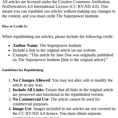
All articles are licensed under the Creative Commons Attribution-
NoDerivatives 4.0 International License (CC BY-ND 4.0). This
means you can republish our articles without making any changes to
the content, and you must credit The Superpower Institute.​​​​‌ ‍ ​‍​‍‌‍ ‌ ​‍‌‍‍‌‌‍‌ ‌‍‍‌‌‍ ‍​‍​‍​ ‍‍​‍​‍‌ ​ ‌‍​‌‌‍ ‍‌‍‍‌‌ ‌​‌ ‍‌​‍ ‍‌‍‍‌‌‍ ​‍​‍​‍ ​​‍​‍‌‍‍​‌ ​‍‌‍‌‌‌‍‌‍​‍​‍​ ‍‍​‍​‍‌‍‍​‌ ‌​‌ ‌​‌ ​​​ ‍‍​‍ ​‍ ‌‍ ​‌‍ ‌‍​ ‌‍​‌‌‍ ​‌‍‍​‌‍ ‌ ​ ‌ ‌​​ ‍‍​ ​ ​ ​ ​ ​ ​ ​ ​‍ ‌‍‍‌‌‍ ‍‌ ‌​‌‍‌‌‌‍ ‍‌ ‌​​‍ ‌‍‌‌‌‍‌​‌‍‍‌‌ ‌​​‍ ‌‍ ‌‌‍ ‌‍‌​‌‍‌‌​ ‌‌ ​​‌ ​‍‌‍‌‌‌ ​ ‌‍‌‌‌‍ ‍‌ ‌​‌‍​‌‌ ‌​‌‍‍‌‌‍ ‌‍ ‍​ ‍ ‌‍‍‌‌‍‌​​ ‌‌‍‌​​ ‌ ‌‍​‌​ ‍‌‌‍​ ‌‍​‌​ ‍​​ ‌​​‍ ‌​ ‍​​ ‌‌​ ‌ ‌‍​‍​‍ ‌​ ‌​‌‍​‌‌‍​‌​ ​‌​‍ ‌‌‍​‍​ ‍​​ ​​​ ​‌​‍ ‌​ ​ ​ ‍‌‌‍​‍​ ​‌​ ​​​ ​ ​ ‌ ‌‍​‍​ ​‍​ ‍​​ ‌‍​ ‌ ​ ‍ ‌ ‌​‌ ‍‌‌ ​​‌‍‌‌​ ‌‌ ​​‌‍​‌‌‍‌ ‌‍‌‌​ ‍ ‌ ​​‌‍​‌‌ ‌​‌‍‍​​ ‌‌ ​ ‌‍‌‌‌‍​ ‌ ‌​‌‍‍‌‌‍ ‌‍ ‍‌ ​ ​‍‌‌​ ‌‌‌​​‍‌‌ ‌‍‍ ‌‍‌‌‌ ‍‌​‍‌‌​ ​ ‌​‌​​‍‌‌​ ​ ‌​‌​​‍‌‌​ ​‍​ ​‍‌‍‌​​ ​‌‌‍​‍‌‍‌​​ ​​​ ​ ‌‍‌‍‌‍​‍‌‍‌‍​ ‍​​ ​​​ ​​​‍‌‌​ ​‍​ ​‍​‍‌‌​ ‌‌‌​‌​​‍ ‍‌‍​ ‌‍ ‌‍ ​‌ ‌‌‌‍ ‌‌‍ ‍‌ ​ ​‍‌‌​ ‌‌‌​​‍‌‌ ‌‍‍ ‌‍‌‌‌ ‍‌​‍‌‌​ ​ ‌​‌​​‍‌‌​ ​ ‌​‌​​‍‌‌​ ​‍​ ​‍​ ‌‌‌‍‌​​ ‌​​ ‍​​ ‍​​ ‌​​ ​‌​ ‍‌​ ‌‌‌‍‌​​ ‌ ​ ‍​​‍‌‌​ ​‍​ ​‍​‍‌‌​ ‌‌‌​‌​​‍ ‍‌‍​ ‌‍ ‌‍ ‍‌ ‌​‌‍‌‌‌‍ ‍‌ ‌​​‍‌‌​ ‌‌‌​​‍‌‌ ‌‍‍ ‌‍‌‌‌ ‍‌​‍‌‌​ ​ ‌​‌​​‍‌‌​ ​ ‌​‌​​‍‌‌​ ​‍​ ​‍‌‍‌‍​ ​‍​ ​ ‌‍​ ​ ‍​​ ‌‍​ ​‌​ ‌‍​ ‍‌‌‍‌‌‌‍​ ‌‍‌‍​‍‌‌​ ​‍​ ​‍​‍‌‌​ ‌‌‌​‌​​‍ ‍‌‍​ ‌‍‍​‌‍‍‌‌‍ ​‌‍‌​‌ ​‍‌‍‌‌‌‍ ‍​‍‌‌​ ‌‌‌​​‍‌‌ ‌‍‍ ‌‍‌‌‌ ‍‌​‍‌‌​ ​ ‌​‌​​‍‌‌​ ​ ‌​‌​​‍‌‌​ ​‍​ ​‍​ ​‍​ ​‌‌‍‌‌‌‍​‍​ ‌​​ ‌‌​ ​​​ ​‍​ ​ ​ ‌‌‌‍​‍​ ‌​​ ​​​‍‌‌​ ​‍​ ​‍​‍‌‌​ ‌‌‌​‌​​‍ ‍‌ ‌​‌‍‌‌‌ ‍​‌ ‌​​ ‌‍​‍‌‍​‌‌ ​ ‌‍‌‌‌‌‌‌‌ ​‍‌‍ ​​ ‌‌‍‍​‌ ‌​‌ ‌​‌ ​​​‍‌‌​ ​ ‌​​‌​‍‌‌​ ​‍‌​‌‍​‍‌‌​ ​‍‌​‌‍‌‍ ​‌‍ ‌‍​ ‌‍​‌‌‍ ​‌‍‍​‌‍ ‌ ​ ‌ ‌​​‍‌‌​ ​ ‌​​‌​ ​ ​ ​ ​ ​ ​ ​ ​‍‌‍‌‍‍‌‌‍‌​​ ‌‌‍‌​​ ‌ ‌‍​‌​ ‍‌‌‍​ ‌‍​‌​ ‍​​ ‌​​‍ ‌​ ‍​​ ‌‌​ ‌ ‌‍​‍​‍ ‌​ ‌​‌‍​‌‌‍​‌​ ​‌​‍ ‌‌‍​‍​ ‍​​ ​​​ ​‌​‍ ‌​ ​ ​ ‍‌‌‍​‍​ ​‌​ ​​​ ​ ​ ‌ ‌‍​‍​ ​‍​ ‍​​ ‌‍​ ‌ ​‍‌‍‌ ‌​‌ ‍‌‌ ​​‌‍‌‌​ ‌‌ ​​‌‍​‌‌‍‌ ‌‍‌‌​‍‌‍‌ ​​‌‍​‌‌ ‌​‌‍‍​​ ‌‌ ​ ‌‍‌‌‌‍​ ‌ ‌​‌‍‍‌‌‍ ‌‍ ‍‌ ​ ​‍‌‌​ ‌‌‌​​‍‌‌ ‌‍‍ ‌‍‌‌‌ ‍‌​‍‌‌​ ​ ‌​‌​​‍‌‌​ ​ ‌​‌​​‍‌‌​ ​‍​ ​‍‌‍‌​​ ​‌‌‍​‍‌‍‌​​ ​​​ ​ ‌‍‌‍‌‍​‍‌‍‌‍​ ‍​​ ​​​ ​​​‍‌‌​ ​‍​ ​‍​‍‌‌​ ‌‌‌​‌​​‍ ‍‌‍​ ‌‍ ‌‍ ​‌ ‌‌‌‍ ‌‌‍ ‍‌ ​ ​‍‌‌​ ‌‌‌​​‍‌‌ ‌‍‍ ‌‍‌‌‌ ‍‌​‍‌‌​ ​ ‌​‌​​‍‌‌​ ​ ‌​‌​​‍‌‌​ ​‍​ ​‍​ ‌‌‌‍‌​​ ‌​​ ‍​​ ‍​​ ‌​​ ​‌​ ‍‌​ ‌‌‌‍‌​​ ‌ ​ ‍​​‍‌‌​ ​‍​ ​‍​‍‌‌​ ‌‌‌​‌​​‍ ‍‌‍​ ‌‍ ‌‍ ‍‌ ‌​‌‍‌‌‌‍ ‍‌ ‌​​‍‌‌​ ‌‌‌​​‍‌‌ ‌‍‍ ‌‍‌‌‌ ‍‌​‍‌‌​ ​ ‌​‌​​‍‌‌​ ​ ‌​‌​​‍‌‌​ ​‍​ ​‍‌‍‌‍​ ​‍​ ​ ‌‍​ ​ ‍​​ ‌‍​ ​‌​ ‌‍​ ‍‌‌‍‌‌‌‍​ ‌‍‌‍​‍‌‌​ ​‍​ ​‍​‍‌‌​ ‌‌‌​‌​​‍ ‍‌‍​ ‌‍‍​‌‍‍‌‌‍ ​‌‍‌​‌ ​‍‌‍‌‌‌‍ ‍​‍‌‌​ ‌‌‌​​‍‌‌ ‌‍‍ ‌‍‌‌‌ ‍‌​‍‌‌​ ​ ‌​‌​​‍‌‌​ ​ ‌​‌​​‍‌‌​ ​‍​ ​‍​ ​‍​ ​‌‌‍‌‌‌‍​‍​ ‌​​ ‌‌​ ​​​ ​‍​ ​ ​ ‌‌‌‍​‍​ ‌​​ ​​​‍‌‌​ ​‍​ ​‍​‍‌‌​ ‌‌‌​‌​​‍ ‍‌ ‌​‌‍‌‌‌ ‍​‌ ‌​​‍‌‍‌ ​​‌‍‌‌‌ ​‍‌ ​ ‌ ​​‌‍‌‌‌‍​ ‌ ‌​‌‍‍‌‌ ‌‍‌‍‌‌​ ‌‌ ​​‌ ‌‌‌‍​‍‌‍ ​‌‍‍‌‌ ​ ‌‍‍​‌‍‌‌‌‍‌​​‍​‍‌ ‌
How to Credit Us​​​​‌ ‍ ​‍​‍‌‍ ‌ ​‍‌‍‍‌‌‍‌ ‌‍‍‌‌‍ ‍​‍​‍​ ‍‍​‍​‍‌ ​ ‌‍​‌‌‍ ‍‌‍‍‌‌ ‌​‌ ‍‌​‍ ‍‌‍‍‌‌‍ ​‍​‍​‍ ​​‍​‍‌‍‍​‌ ​‍‌‍‌‌‌‍‌‍​‍​‍​ ‍‍​‍​‍‌‍‍​‌ ‌​‌ ‌​‌ ​​​ ‍‍​‍ ​‍ ‌‍ ​‌‍ ‌‍​ ‌‍​‌‌‍ ​‌‍‍​‌‍ ‌ ​ ‌ ‌​​ ‍‍​ ​ ​ ​ ​ ​ ​ ​ ​‍ ‌‍‍‌‌‍ ‍‌ ‌​‌‍‌‌‌‍ ‍‌ ‌​​‍ ‌‍‌‌‌‍‌​‌‍‍‌‌ ‌​​‍ ‌‍ ‌‌‍ ‌‍‌​‌‍‌‌​ ‌‌ ​​‌ ​‍‌‍‌‌‌ ​ ‌‍‌‌‌‍ ‍‌ ‌​‌‍​‌‌ ‌​‌‍‍‌‌‍ ‌‍ ‍​ ‍ ‌‍‍‌‌‍‌​​ ‌‌‍‌​​ ‌ ‌‍​‌​ ‍‌‌‍​ ‌‍​‌​ ‍​​ ‌​​‍ ‌​ ‍​​ ‌‌​ ‌ ‌‍​‍​‍ ‌​ ‌​‌‍​‌‌‍​‌​ ​‌​‍ ‌‌‍​‍​ ‍​​ ​​​ ​‌​‍ ‌​ ​ ​ ‍‌‌‍​‍​ ​‌​ ​​​ ​ ​ ‌ ‌‍​‍​ ​‍​ ‍​​ ‌‍​ ‌ ​ ‍ ‌ ‌​‌ ‍‌‌ ​​‌‍‌‌​ ‌‌ ​​‌‍​‌‌‍‌ ‌‍‌‌​ ‍ ‌ ​​‌‍​‌‌ ‌​‌‍‍​​ ‌‌ ​ ‌‍‌‌‌‍​ ‌ ‌​‌‍‍‌‌‍ ‌‍ ‍‌ ​ ​‍‌‌​ ‌‌‌​​‍‌‌ ‌‍‍ ‌‍‌‌‌ ‍‌​‍‌‌​ ​ ‌​‌​​‍‌‌​ ​ ‌​‌​​‍‌‌​ ​‍​ ​‍‌‍‌​​ ​‌‌‍​‍‌‍‌​​ ​​​ ​ ‌‍‌‍‌‍​‍‌‍‌‍​ ‍​​ ​​​ ​​​‍‌‌​ ​‍​ ​‍​‍‌‌​ ‌‌‌​‌​​‍ ‍‌‍​ ‌‍ ‌‍ ​‌ ‌‌‌‍ ‌‌‍ ‍‌ ​ ​‍‌‌​ ‌‌‌​​‍‌‌ ‌‍‍ ‌‍‌‌‌ ‍‌​‍‌‌​ ​ ‌​‌​​‍‌‌​ ​ ‌​‌​​‍‌‌​ ​‍​ ​‍​ ‌‌‌‍‌​​ ‌​​ ‍​​ ‍​​ ‌​​ ​‌​ ‍‌​ ‌‌‌‍‌​​ ‌ ​ ‍​​‍‌‌​ ​‍​ ​‍​‍‌‌​ ‌‌‌​‌​​‍ ‍‌‍​ ‌‍ ‌‍ ‍‌ ‌​‌‍‌‌‌‍ ‍‌ ‌​​‍‌‌​ ‌‌‌​​‍‌‌ ‌‍‍ ‌‍‌‌‌ ‍‌​‍‌‌​ ​ ‌​‌​​‍‌‌​ ​ ‌​‌​​‍‌‌​ ​‍​ ​‍‌‍​ ‌‍‌​‌‍‌‌​ ‌‍‌‍‌​​ ‌ ‌‍​‌​ ‍‌‌‍​ ​ ‌‍​ ​‍‌‍‌​​‍‌‌​ ​‍​ ​‍​‍‌‌​ ‌‌‌​‌​​‍ ‍‌‍​ ‌‍‍​‌‍‍‌‌‍ ​‌‍‌​‌ ​‍‌‍‌‌‌‍ ‍​‍‌‌​ ‌‌‌​​‍‌‌ ‌‍‍ ‌‍‌‌‌ ‍‌​‍‌‌​ ​ ‌​‌​​‍‌‌​ ​ ‌​‌​​‍‌‌​ ​‍​ ​‍‌‍​ ‌‍​‍​ ‍‌‌‍‌‍​ ​‌​ ‌​​ ‍​​ ‌‍‌‍​ ​ ‍‌‌‍​‌‌‍​‍​ ​​​‍‌‌​ ​‍​ ​‍​‍‌‌​ ‌‌‌​‌​​‍ ‍‌ ‌​‌‍‌‌‌ ‍​‌ ‌​​ ‌‍​‍‌‍​‌‌ ​ ‌‍‌‌‌‌‌‌‌ ​‍‌‍ ​​ ‌‌‍‍​‌ ‌​‌ ‌​‌ ​​​‍‌‌​ ​ ‌​​‌​‍‌‌​ ​‍‌​‌‍​‍‌‌​ ​‍‌​‌‍‌‍ ​‌‍ ‌‍​ ‌‍​‌‌‍ ​‌‍‍​‌‍ ‌ ​ ‌ ‌​​‍‌‌​ ​ ‌​​‌​ ​ ​ ​ ​ ​ ​ ​ ​‍‌‍‌‍‍‌‌‍‌​​ ‌‌‍‌​​ ‌ ‌‍​‌​ ‍‌‌‍​ ‌‍​‌​ ‍​​ ‌​​‍ ‌​ ‍​​ ‌‌​ ‌ ‌‍​‍​‍ ‌​ ‌​‌‍​‌‌‍​‌​ ​‌​‍ ‌‌‍​‍​ ‍​​ ​​​ ​‌​‍ ‌​ ​ ​ ‍‌‌‍​‍​ ​‌​ ​​​ ​ ​ ‌ ‌‍​‍​ ​‍​ ‍​​ ‌‍​ ‌ ​‍‌‍‌ ‌​‌ ‍‌‌ ​​‌‍‌‌​ ‌‌ ​​‌‍​‌‌‍‌ ‌‍‌‌​‍‌‍‌ ​​‌‍​‌‌ ‌​‌‍‍​​ ‌‌ ​ ‌‍‌‌‌‍​ ‌ ‌​‌‍‍‌‌‍ ‌‍ ‍‌ ​ ​‍‌‌​ ‌‌‌​​‍‌‌ ‌‍‍ ‌‍‌‌‌ ‍‌​‍‌‌​ ​ ‌​‌​​‍‌‌​ ​ ‌​‌​​‍‌‌​ ​‍​ ​‍‌‍‌​​ ​‌‌‍​‍‌‍‌​​ ​​​ ​ ‌‍‌‍‌‍​‍‌‍‌‍​ ‍​​ ​​​ ​​​‍‌‌​ ​‍​ ​‍​‍‌‌​ ‌‌‌​‌​​‍ ‍‌‍​ ‌‍ ‌‍ ​‌ ‌‌‌‍ ‌‌‍ ‍‌ ​ ​‍‌‌​ ‌‌‌​​‍‌‌ ‌‍‍ ‌‍‌‌‌ ‍‌​‍‌‌​ ​ ‌​‌​​‍‌‌​ ​ ‌​‌​​‍‌‌​ ​‍​ ​‍​ ‌‌‌‍‌​​ ‌​​ ‍​​ ‍​​ ‌​​ ​‌​ ‍‌​ ‌‌‌‍‌​​ ‌ ​ ‍​​‍‌‌​ ​‍​ ​‍​‍‌‌​ ‌‌‌​‌​​‍ ‍‌‍​ ‌‍ ‌‍ ‍‌ ‌​‌‍‌‌‌‍ ‍‌ ‌​​‍‌‌​ ‌‌‌​​‍‌‌ ‌‍‍ ‌‍‌‌‌ ‍‌​‍‌‌​ ​ ‌​‌​​‍‌‌​ ​ ‌​‌​​‍‌‌​ ​‍​ ​‍‌‍​ ‌‍‌​‌‍‌‌​ ‌‍‌‍‌​​ ‌ ‌‍​‌​ ‍‌‌‍​ ​ ‌‍​ ​‍‌‍‌​​‍‌‌​ ​‍​ ​‍​‍‌‌​ ‌‌‌​‌​​‍ ‍‌‍​ ‌‍‍​‌‍‍‌‌‍ ​‌‍‌​‌ ​‍‌‍‌‌‌‍ ‍​‍‌‌​ ‌‌‌​​‍‌‌ ‌‍‍ ‌‍‌‌‌ ‍‌​‍‌‌​ ​ ‌​‌​​‍‌‌​ ​ ‌​‌​​‍‌‌​ ​‍​ ​‍‌‍​ ‌‍​‍​ ‍‌‌‍‌‍​ ​‌​ ‌​​ ‍​​ ‌‍‌‍​ ​ ‍‌‌‍​‌‌‍​‍​ ​​​‍‌‌​ ​‍​ ​‍​‍‌‌​ ‌‌‌​‌​​‍ ‍‌ ‌​‌‍‌‌‌ ‍​‌ ‌​​‍‌‍‌ ​​‌‍‌‌‌ ​‍‌ ​ ‌ ​​‌‍‌‌‌‍​ ‌ ‌​‌‍‍‌‌ ‌‍‌‍‌‌​ ‌‌ ​​‌ ‌‌‌‍​‍‌‍ ​‌‍‍‌‌ ​ ‌‍‍​‌‍‌‌‌‍‌​​‍​‍‌ ‌
When republishing our articles, please include the following credit:​​​​‌ ‍ ​‍​‍‌‍ ‌ ​‍‌‍‍‌‌‍‌ ‌‍‍‌‌‍ ‍​‍​‍​ ‍‍​‍​‍‌ ​ ‌‍​‌‌‍ ‍‌‍‍‌‌ ‌​‌ ‍‌​‍ ‍‌‍‍‌‌‍ ​‍​‍​‍ ​​‍​‍‌‍‍​‌ ​‍‌‍‌‌‌‍‌‍​‍​‍​ ‍‍​‍​‍‌‍‍​‌ ‌​‌ ‌​‌ ​​​ ‍‍​‍ ​‍ ‌‍ ​‌‍ ‌‍​ ‌‍​‌‌‍ ​‌‍‍​‌‍ ‌ ​ ‌ ‌​​ ‍‍​ ​ ​ ​ ​ ​ ​ ​ ​‍ ‌‍‍‌‌‍ ‍‌ ‌​‌‍‌‌‌‍ ‍‌ ‌​​‍ ‌‍‌‌‌‍‌​‌‍‍‌‌ ‌​​‍ ‌‍ ‌‌‍ ‌‍‌​‌‍‌‌​ ‌‌ ​​‌ ​‍‌‍‌‌‌ ​ ‌‍‌‌‌‍ ‍‌ ‌​‌‍​‌‌ ‌​‌‍‍‌‌‍ ‌‍ ‍​ ‍ ‌‍‍‌‌‍‌​​ ‌‌‍‌​​ ‌ ‌‍​‌​ ‍‌‌‍​ ‌‍​‌​ ‍​​ ‌​​‍ ‌​ ‍​​ ‌‌​ ‌ ‌‍​‍​‍ ‌​ ‌​‌‍​‌‌‍​‌​ ​‌​‍ ‌‌‍​‍​ ‍​​ ​​​ ​‌​‍ ‌​ ​ ​ ‍‌‌‍​‍​ ​‌​ ​​​ ​ ​ ‌ ‌‍​‍​ ​‍​ ‍​​ ‌‍​ ‌ ​ ‍ ‌ ‌​‌ ‍‌‌ ​​‌‍‌‌​ ‌‌ ​​‌‍​‌‌‍‌ ‌‍‌‌​ ‍ ‌ ​​‌‍​‌‌ ‌​‌‍‍​​ ‌‌ ​ ‌‍‌‌‌‍​ ‌ ‌​‌‍‍‌‌‍ ‌‍ ‍‌ ​ ​‍‌‌​ ‌‌‌​​‍‌‌ ‌‍‍ ‌‍‌‌‌ ‍‌​‍‌‌​ ​ ‌​‌​​‍‌‌​ ​ ‌​‌​​‍‌‌​ ​‍​ ​‍‌‍‌​​ ​‌‌‍​‍‌‍‌​​ ​​​ ​ ‌‍‌‍‌‍​‍‌‍‌‍​ ‍​​ ​​​ ​​​‍‌‌​ ​‍​ ​‍​‍‌‌​ ‌‌‌​‌​​‍ ‍‌‍​ ‌‍ ‌‍ ​‌ ‌‌‌‍ ‌‌‍ ‍‌ ​ ​‍‌‌​ ‌‌‌​​‍‌‌ ‌‍‍ ‌‍‌‌‌ ‍‌​‍‌‌​ ​ ‌​‌​​‍‌‌​ ​ ‌​‌​​‍‌‌​ ​‍​ ​‍​ ‌‌‌‍‌​​ ‌​​ ‍​​ ‍​​ ‌​​ ​‌​ ‍‌​ ‌‌‌‍‌​​ ‌ ​ ‍​​‍‌‌​ ​‍​ ​‍​‍‌‌​ ‌‌‌​‌​​‍ ‍‌‍​ ‌‍ ‌‍ ‍‌ ‌​‌‍‌‌‌‍ ‍‌ ‌​​‍‌‌​ ‌‌‌​​‍‌‌ ‌‍‍ ‌‍‌‌‌ ‍‌​‍‌‌​ ​ ‌​‌​​‍‌‌​ ​ ‌​‌​​‍‌‌​ ​‍​ ​‍‌‍​‍​ ​ ‌‍​‍‌‍‌‌‌‍​‍‌‍‌‍​ ‌​​ ‍‌‌‍​‌​ ​ ​ ‍‌‌‍​‌​‍‌‌​ ​‍​ ​‍​‍‌‌​ ‌‌‌​‌​​‍ ‍‌‍​ ‌‍‍​‌‍‍‌‌‍ ​‌‍‌​‌ ​‍‌‍‌‌‌‍ ‍​‍‌‌​ ‌‌‌​​‍‌‌ ‌‍‍ ‌‍‌‌‌ ‍‌​‍‌‌​ ​ ‌​‌​​‍‌‌​ ​ ‌​‌​​‍‌‌​ ​‍​ ​‍​ ‍‌​ ‍‌​ ‌ ​ ‍‌​ ‌‍​ ‍‌​ ​‍‌‍‌​‌‍‌​‌‍‌‍‌‍‌​​ ​‌​ ​​​‍‌‌​ ​‍​ ​‍​‍‌‌​ ‌‌‌​‌​​‍ ‍‌ ‌​‌‍‌‌‌ ‍​‌ ‌​​ ‌‍​‍‌‍​‌‌ ​ ‌‍‌‌‌‌‌‌‌ ​‍‌‍ ​​ ‌‌‍‍​‌ ‌​‌ ‌​‌ ​​​‍‌‌​ ​ ‌​​‌​‍‌‌​ ​‍‌​‌‍​‍‌‌​ ​‍‌​‌‍‌‍ ​‌‍ ‌‍​ ‌‍​‌‌‍ ​‌‍‍​‌‍ ‌ ​ ‌ ‌​​‍‌‌​ ​ ‌​​‌​ ​ ​ ​ ​ ​ ​ ​ ​‍‌‍‌‍‍‌‌‍‌​​ ‌‌‍‌​​ ‌ ‌‍​‌​ ‍‌‌‍​ ‌‍​‌​ ‍​​ ‌​​‍ ‌​ ‍​​ ‌‌​ ‌ ‌‍​‍​‍ ‌​ ‌​‌‍​‌‌‍​‌​ ​‌​‍ ‌‌‍​‍​ ‍​​ ​​​ ​‌​‍ ‌​ ​ ​ ‍‌‌‍​‍​ ​‌​ ​​​ ​ ​ ‌ ‌‍​‍​ ​‍​ ‍​​ ‌‍​ ‌ ​‍‌‍‌ ‌​‌ ‍‌‌ ​​‌‍‌‌​ ‌‌ ​​‌‍​‌‌‍‌ ‌‍‌‌​‍‌‍‌ ​​‌‍​‌‌ ‌​‌‍‍​​ ‌‌ ​ ‌‍‌‌‌‍​ ‌ ‌​‌‍‍‌‌‍ ‌‍ ‍‌ ​ ​‍‌‌​ ‌‌‌​​‍‌‌ ‌‍‍ ‌‍‌‌‌ ‍‌​‍‌‌​ ​ ‌​‌​​‍‌‌​ ​ ‌​‌​​‍‌‌​ ​‍​ ​‍‌‍‌​​ ​‌‌‍​‍‌‍‌​​ ​​​ ​ ‌‍‌‍‌‍​‍‌‍‌‍​ ‍​​ ​​​ ​​​‍‌‌​ ​‍​ ​‍​‍‌‌​ ‌‌‌​‌​​‍ ‍‌‍​ ‌‍ ‌‍ ​‌ ‌‌‌‍ ‌‌‍ ‍‌ ​ ​‍‌‌​ ‌‌‌​​‍‌‌ ‌‍‍ ‌‍‌‌‌ ‍‌​‍‌‌​ ​ ‌​‌​​‍‌‌​ ​ ‌​‌​​‍‌‌​ ​‍​ ​‍​ ‌‌‌‍‌​​ ‌​​ ‍​​ ‍​​ ‌​​ ​‌​ ‍‌​ ‌‌‌‍‌​​ ‌ ​ ‍​​‍‌‌​ ​‍​ ​‍​‍‌‌​ ‌‌‌​‌​​‍ ‍‌‍​ ‌‍ ‌‍ ‍‌ ‌​‌‍‌‌‌‍ ‍‌ ‌​​‍‌‌​ ‌‌‌​​‍‌‌ ‌‍‍ ‌‍‌‌‌ ‍‌​‍‌‌​ ​ ‌​‌​​‍‌‌​ ​ ‌​‌​​‍‌‌​ ​‍​ ​‍‌‍​‍​ ​ ‌‍​‍‌‍‌‌‌‍​‍‌‍‌‍​ ‌​​ ‍‌‌‍​‌​ ​ ​ ‍‌‌‍​‌​‍‌‌​ ​‍​ ​‍​‍‌‌​ ‌‌‌​‌​​‍ ‍‌‍​ ‌‍‍​‌‍‍‌‌‍ ​‌‍‌​‌ ​‍‌‍‌‌‌‍ ‍​‍‌‌​ ‌‌‌​​‍‌‌ ‌‍‍ ‌‍‌‌‌ ‍‌​‍‌‌​ ​ ‌​‌​​‍‌‌​ ​ ‌​‌​​‍‌‌​ ​‍​ ​‍​ ‍‌​ ‍‌​ ‌ ​ ‍‌​ ‌‍​ ‍‌​ ​‍‌‍‌​‌‍‌​‌‍‌‍‌‍‌​​ ​‌​ ​​​‍‌‌​ ​‍​ ​‍​‍‌‌​ ‌‌‌​‌​​‍ ‍‌ ‌​‌‍‌‌‌ ‍​‌ ‌​​‍‌‍‌ ​​‌‍‌‌‌ ​‍‌ ​ ‌ ​​‌‍‌‌‌‍​ ‌ ‌​‌‍‍‌‌ ‌‍‌‍‌‌​ ‌‌ ​​‌ ‌‌‌‍​‍‌‍ ​‌‍‍‌‌ ​ ‌‍‍​‌‍‌‌‌‍‌​​‍​‍‌ ‌
Author Name​​​​‌ ‍ ​‍​‍‌‍ ‌ ​‍‌‍‍‌‌‍‌ ‌‍‍‌‌‍ ‍​‍​‍​ ‍‍​‍​‍‌ ​ ‌‍​‌‌‍ ‍‌‍‍‌‌ ‌​‌ ‍‌​‍ ‍‌‍‍‌‌‍ ​‍​‍​‍ ​​‍​‍‌‍‍​‌ ​‍‌‍‌‌‌‍‌‍​‍​‍​ ‍‍​‍​‍‌‍‍​‌ ‌​‌ ‌​‌ ​​​ ‍‍​‍ ​‍ ‌‍ ​‌‍ ‌‍​ ‌‍​‌‌‍ ​‌‍‍​‌‍ ‌ ​ ‌ ‌​​ ‍‍​ ​ ​ ​ ​ ​ ​ ​ ​‍ ‌‍‍‌‌‍ ‍‌ ‌​‌‍‌‌‌‍ ‍‌ ‌​​‍ ‌‍‌‌‌‍‌​‌‍‍‌‌ ‌​​‍ ‌‍ ‌‌‍ ‌‍‌​‌‍‌‌​ ‌‌ ​​‌ ​‍‌‍‌‌‌ ​ ‌‍‌‌‌‍ ‍‌ ‌​‌‍​‌‌ ‌​‌‍‍‌‌‍ ‌‍ ‍​ ‍ ‌‍‍‌‌‍‌​​ ‌‌‍‌​​ ‌ ‌‍​‌​ ‍‌‌‍​ ‌‍​‌​ ‍​​ ‌​​‍ ‌​ ‍​​ ‌‌​ ‌ ‌‍​‍​‍ ‌​ ‌​‌‍​‌‌‍​‌​ ​‌​‍ ‌‌‍​‍​ ‍​​ ​​​ ​‌​‍ ‌​ ​ ​ ‍‌‌‍​‍​ ​‌​ ​​​ ​ ​ ‌ ‌‍​‍​ ​‍​ ‍​​ ‌‍​ ‌ ​ ‍ ‌ ‌​‌ ‍‌‌ ​​‌‍‌‌​ ‌‌ ​​‌‍​‌‌‍‌ ‌‍‌‌​ ‍ ‌ ​​‌‍​‌‌ ‌​‌‍‍​​ ‌‌ ​ ‌‍‌‌‌‍​ ‌ ‌​‌‍‍‌‌‍ ‌‍ ‍‌ ​ ​‍‌‌​ ‌‌‌​​‍‌‌ ‌‍‍ ‌‍‌‌‌ ‍‌​‍‌‌​ ​ ‌​‌​​‍‌‌​ ​ ‌​‌​​‍‌‌​ ​‍​ ​‍‌‍‌​​ ​‌‌‍​‍‌‍‌​​ ​​​ ​ ‌‍‌‍‌‍​‍‌‍‌‍​ ‍​​ ​​​ ​​​‍‌‌​ ​‍​ ​‍​‍‌‌​ ‌‌‌​‌​​‍ ‍‌‍​ ‌‍ ‌‍ ​‌ ‌‌‌‍ ‌‌‍ ‍‌ ​ ​‍‌‌​ ‌‌‌​​‍‌‌ ‌‍‍ ‌‍‌‌‌ ‍‌​‍‌‌​ ​ ‌​‌​​‍‌‌​ ​ ‌​‌​​‍‌‌​ ​‍​ ​‍​ ‌‌‌‍‌​​ ‌​​ ‍​​ ‍​​ ‌​​ ​‌​ ‍‌​ ‌‌‌‍‌​​ ‌ ​ ‍​​‍‌‌​ ​‍​ ​‍​‍‌‌​ ‌‌‌​‌​​‍ ‍‌‍​ ‌‍ ‌‍ ‍‌ ‌​‌‍‌‌‌‍ ‍‌ ‌​​‍‌‌​ ‌‌‌​​‍‌‌ ‌‍‍ ‌‍‌‌‌ ‍‌​‍‌‌​ ​ ‌​‌​​‍‌‌​ ​ ‌​‌​​‍‌‌​ ​‍​ ​‍‌‍​‍‌‍‌​​ ‌‌​ ​​‌‍​‌​ ‌‍‌‍​ ​ ‌​‌‍​‌‌‍‌‍​ ​​​ ‍​​‍‌‌​ ​‍​ ​‍​‍‌‌​ ‌‌‌​‌​​‍ ‍‌‍​ ‌‍‍​‌‍‍‌‌‍ ​‌‍‌​‌ ​‍‌‍‌‌‌‍ ‍​‍‌‌​ ‌‌‌​​‍‌‌ ‌‍‍ ‌‍‌‌‌ ‍‌​‍‌‌​ ​ ‌​‌​​‍‌‌​ ​ ‌​‌​​‍‌‌​ ​‍​ ​‍​ ‌‍‌‍‌​​ ​​​ ​​​ ‌‍‌‍‌‌​ ‌‍​ ​‌​ ​ ‌‍‌‍‌‍​ ​ ‌‌​ ​​​‍‌‌​ ​‍​ ​‍​‍‌‌​ ‌‌‌​‌​​‍ ‍‌ ‌​‌‍‌‌‌ ‍​‌ ‌​​ ‌‍​‍‌‍​‌‌ ​ ‌‍‌‌‌‌‌‌‌ ​‍‌‍ ​​ ‌‌‍‍​‌ ‌​‌ ‌​‌ ​​​‍‌‌​ ​ ‌​​‌​‍‌‌​ ​‍‌​‌‍​‍‌‌​ ​‍‌​‌‍‌‍ ​‌‍ ‌‍​ ‌‍​‌‌‍ ​‌‍‍​‌‍ ‌ ​ ‌ ‌​​‍‌‌​ ​ ‌​​‌​ ​ ​ ​ ​ ​ ​ ​ ​‍‌‍‌‍‍‌‌‍‌​​ ‌‌‍‌​​ ‌ ‌‍​‌​ ‍‌‌‍​ ‌‍​‌​ ‍​​ ‌​​‍ ‌​ ‍​​ ‌‌​ ‌ ‌‍​‍​‍ ‌​ ‌​‌‍​‌‌‍​‌​ ​‌​‍ ‌‌‍​‍​ ‍​​ ​​​ ​‌​‍ ‌​ ​ ​ ‍‌‌‍​‍​ ​‌​ ​​​ ​ ​ ‌ ‌‍​‍​ ​‍​ ‍​​ ‌‍​ ‌ ​‍‌‍‌ ‌​‌ ‍‌‌ ​​‌‍‌‌​ ‌‌ ​​‌‍​‌‌‍‌ ‌‍‌‌​‍‌‍‌ ​​‌‍​‌‌ ‌​‌‍‍​​ ‌‌ ​ ‌‍‌‌‌‍​ ‌ ‌​‌‍‍‌‌‍ ‌‍ ‍‌ ​ ​‍‌‌​ ‌‌‌​​‍‌‌ ‌‍‍ ‌‍‌‌‌ ‍‌​‍‌‌​ ​ ‌​‌​​‍‌‌​ ​ ‌​‌​​‍‌‌​ ​‍​ ​‍‌‍‌​​ ​‌‌‍​‍‌‍‌​​ ​​​ ​ ‌‍‌‍‌‍​‍‌‍‌‍​ ‍​​ ​​​ ​​​‍‌‌​ ​‍​ ​‍​‍‌‌​ ‌‌‌​‌​​‍ ‍‌‍​ ‌‍ ‌‍ ​‌ ‌‌‌‍ ‌‌‍ ‍‌ ​ ​‍‌‌​ ‌‌‌​​‍‌‌ ‌‍‍ ‌‍‌‌‌ ‍‌​‍‌‌​ ​ ‌​‌​​‍‌‌​ ​ ‌​‌​​‍‌‌​ ​‍​ ​‍​ ‌‌‌‍‌​​ ‌​​ ‍​​ ‍​​ ‌​​ ​‌​ ‍‌​ ‌‌‌‍‌​​ ‌ ​ ‍​​‍‌‌​ ​‍​ ​‍​‍‌‌​ ‌‌‌​‌​​‍ ‍‌‍​ ‌‍ ‌‍ ‍‌ ‌​‌‍‌‌‌‍ ‍‌ ‌​​‍‌‌​ ‌‌‌​​‍‌‌ ‌‍‍ ‌‍‌‌‌ ‍‌​‍‌‌​ ​ ‌​‌​​‍‌‌​ ​ ‌​‌​​‍‌‌​ ​‍​ ​‍‌‍​‍‌‍‌​​ ‌‌​ ​​‌‍​‌​ ‌‍‌‍​ ​ ‌​‌‍​‌‌‍‌‍​ ​​​ ‍​​‍‌‌​ ​‍​ ​‍​‍‌‌​ ‌‌‌​‌​​‍ ‍‌‍​ ‌‍‍​‌‍‍‌‌‍ ​‌‍‌​‌ ​‍‌‍‌‌‌‍ ‍​‍‌‌​ ‌‌‌​​‍‌‌ ‌‍‍ ‌‍‌‌‌ ‍‌​‍‌‌​ ​ ‌​‌​​‍‌‌​ ​ ‌​‌​​‍‌‌​ ​‍​ ​‍​ ‌‍‌‍‌​​ ​​​ ​​​ ‌‍‌‍‌‌​ ‌‍​ ​‌​ ​ ‌‍‌‍‌‍​ ​ ‌‌​ ​​​‍‌‌​ ​‍​ ​‍​‍‌‌​ ‌‌‌​‌​​‍ ‍‌ ‌​‌‍‌‌‌ ‍​‌ ‌​​‍‌‍‌ ​​‌‍‌‌‌ ​‍‌ ​ ‌ ​​‌‍‌‌‌‍​ ‌ ‌​‌‍‍‌‌ ‌‍‌‍‌‌​ ‌‌ ​​‌ ‌‌‌‍​‍‌‍ ​‌‍‍‌‌ ​ ‌‍‍​‌‍‌‌‌‍‌​​‍​‍‌ ‌
, The Superpower Institute​​​​‌ ‍ ​‍​‍‌‍ ‌ ​‍‌‍‍‌‌‍‌ ‌‍‍‌‌‍ ‍​‍​‍​ ‍‍​‍​‍‌ ​ ‌‍​‌‌‍ ‍‌‍‍‌‌ ‌​‌ ‍‌​‍ ‍‌‍‍‌‌‍ ​‍​‍​‍ ​​‍​‍‌‍‍​‌ ​‍‌‍‌‌‌‍‌‍​‍​‍​ ‍‍​‍​‍‌‍‍​‌ ‌​‌ ‌​‌ ​​​ ‍‍​‍ ​‍ ‌‍ ​‌‍ ‌‍​ ‌‍​‌‌‍ ​‌‍‍​‌‍ ‌ ​ ‌ ‌​​ ‍‍​ ​ ​ ​ ​ ​ ​ ​ ​‍ ‌‍‍‌‌‍ ‍‌ ‌​‌‍‌‌‌‍ ‍‌ ‌​​‍ ‌‍‌‌‌‍‌​‌‍‍‌‌ ‌​​‍ ‌‍ ‌‌‍ ‌‍‌​‌‍‌‌​ ‌‌ ​​‌ ​‍‌‍‌‌‌ ​ ‌‍‌‌‌‍ ‍‌ ‌​‌‍​‌‌ ‌​‌‍‍‌‌‍ ‌‍ ‍​ ‍ ‌‍‍‌‌‍‌​​ ‌‌‍‌​​ ‌ ‌‍​‌​ ‍‌‌‍​ ‌‍​‌​ ‍​​ ‌​​‍ ‌​ ‍​​ ‌‌​ ‌ ‌‍​‍​‍ ‌​ ‌​‌‍​‌‌‍​‌​ ​‌​‍ ‌‌‍​‍​ ‍​​ ​​​ ​‌​‍ ‌​ ​ ​ ‍‌‌‍​‍​ ​‌​ ​​​ ​ ​ ‌ ‌‍​‍​ ​‍​ ‍​​ ‌‍​ ‌ ​ ‍ ‌ ‌​‌ ‍‌‌ ​​‌‍‌‌​ ‌‌ ​​‌‍​‌‌‍‌ ‌‍‌‌​ ‍ ‌ ​​‌‍​‌‌ ‌​‌‍‍​​ ‌‌ ​ ‌‍‌‌‌‍​ ‌ ‌​‌‍‍‌‌‍ ‌‍ ‍‌ ​ ​‍‌‌​ ‌‌‌​​‍‌‌ ‌‍‍ ‌‍‌‌‌ ‍‌​‍‌‌​ ​ ‌​‌​​‍‌‌​ ​ ‌​‌​​‍‌‌​ ​‍​ ​‍‌‍‌​​ ​‌‌‍​‍‌‍‌​​ ​​​ ​ ‌‍‌‍‌‍​‍‌‍‌‍​ ‍​​ ​​​ ​​​‍‌‌​ ​‍​ ​‍​‍‌‌​ ‌‌‌​‌​​‍ ‍‌‍​ ‌‍ ‌‍ ​‌ ‌‌‌‍ ‌‌‍ ‍‌ ​ ​‍‌‌​ ‌‌‌​​‍‌‌ ‌‍‍ ‌‍‌‌‌ ‍‌​‍‌‌​ ​ ‌​‌​​‍‌‌​ ​ ‌​‌​​‍‌‌​ ​‍​ ​‍​ ‌‌‌‍‌​​ ‌​​ ‍​​ ‍​​ ‌​​ ​‌​ ‍‌​ ‌‌‌‍‌​​ ‌ ​ ‍​​‍‌‌​ ​‍​ ​‍​‍‌‌​ ‌‌‌​‌​​‍ ‍‌‍​ ‌‍ ‌‍ ‍‌ ‌​‌‍‌‌‌‍ ‍‌ ‌​​‍‌‌​ ‌‌‌​​‍‌‌ ‌‍‍ ‌‍‌‌‌ ‍‌​‍‌‌​ ​ ‌​‌​​‍‌‌​ ​ ‌​‌​​‍‌‌​ ​‍​ ​‍‌‍​‍‌‍‌​​ ‌‌​ ​​‌‍​‌​ ‌‍‌‍​ ​ ‌​‌‍​‌‌‍‌‍​ ​​​ ‍​​‍‌‌​ ​‍​ ​‍​‍‌‌​ ‌‌‌​‌​​‍ ‍‌‍​ ‌‍‍​‌‍‍‌‌‍ ​‌‍‌​‌ ​‍‌‍‌‌‌‍ ‍​‍‌‌​ ‌‌‌​​‍‌‌ ‌‍‍ ‌‍‌‌‌ ‍‌​‍‌‌​ ​ ‌​‌​​‍‌‌​ ​ ‌​‌​​‍‌‌​ ​‍​ ​‍​ ‌‍‌‍‌​​ ​​​ ​​​ ‌‍‌‍‌‌​ ‌‍​ ​‌​ ​ ‌‍‌‍‌‍​ ​ ‌‌​ ​‌​‍‌‌​ ​‍​ ​‍​‍‌‌​ ‌‌‌​‌​​‍ ‍‌ ‌​‌‍‌‌‌ ‍​‌ ‌​​ ‌‍​‍‌‍​‌‌ ​ ‌‍‌‌‌‌‌‌‌ ​‍‌‍ ​​ ‌‌‍‍​‌ ‌​‌ ‌​‌ ​​​‍‌‌​ ​ ‌​​‌​‍‌‌​ ​‍‌​‌‍​‍‌‌​ ​‍‌​‌‍‌‍ ​‌‍ ‌‍​ ‌‍​‌‌‍ ​‌‍‍​‌‍ ‌ ​ ‌ ‌​​‍‌‌​ ​ ‌​​‌​ ​ ​ ​ ​ ​ ​ ​ ​‍‌‍‌‍‍‌‌‍‌​​ ‌‌‍‌​​ ‌ ‌‍​‌​ ‍‌‌‍​ ‌‍​‌​ ‍​​ ‌​​‍ ‌​ ‍​​ ‌‌​ ‌ ‌‍​‍​‍ ‌​ ‌​‌‍​‌‌‍​‌​ ​‌​‍ ‌‌‍​‍​ ‍​​ ​​​ ​‌​‍ ‌​ ​ ​ ‍‌‌‍​‍​ ​‌​ ​​​ ​ ​ ‌ ‌‍​‍​ ​‍​ ‍​​ ‌‍​ ‌ ​‍‌‍‌ ‌​‌ ‍‌‌ ​​‌‍‌‌​ ‌‌ ​​‌‍​‌‌‍‌ ‌‍‌‌​‍‌‍‌ ​​‌‍​‌‌ ‌​‌‍‍​​ ‌‌ ​ ‌‍‌‌‌‍​ ‌ ‌​‌‍‍‌‌‍ ‌‍ ‍‌ ​ ​‍‌‌​ ‌‌‌​​‍‌‌ ‌‍‍ ‌‍‌‌‌ ‍‌​‍‌‌​ ​ ‌​‌​​‍‌‌​ ​ ‌​‌​​‍‌‌​ ​‍​ ​‍‌‍‌​​ ​‌‌‍​‍‌‍‌​​ ​​​ ​ ‌‍‌‍‌‍​‍‌‍‌‍​ ‍​​ ​​​ ​​​‍‌‌​ ​‍​ ​‍​‍‌‌​ ‌‌‌​‌​​‍ ‍‌‍​ ‌‍ ‌‍ ​‌ ‌‌‌‍ ‌‌‍ ‍‌ ​ ​‍‌‌​ ‌‌‌​​‍‌‌ ‌‍‍ ‌‍‌‌‌ ‍‌​‍‌‌​ ​ ‌​‌​​‍‌‌​ ​ ‌​‌​​‍‌‌​ ​‍​ ​‍​ ‌‌‌‍‌​​ ‌​​ ‍​​ ‍​​ ‌​​ ​‌​ ‍‌​ ‌‌‌‍‌​​ ‌ ​ ‍​​‍‌‌​ ​‍​ ​‍​‍‌‌​ ‌‌‌​‌​​‍ ‍‌‍​ ‌‍ ‌‍ ‍‌ ‌​‌‍‌‌‌‍ ‍‌ ‌​​‍‌‌​ ‌‌‌​​‍‌‌ ‌‍‍ ‌‍‌‌‌ ‍‌​‍‌‌​ ​ ‌​‌​​‍‌‌​ ​ ‌​‌​​‍‌‌​ ​‍​ ​‍‌‍​‍‌‍‌​​ ‌‌​ ​​‌‍​‌​ ‌‍‌‍​ ​ ‌​‌‍​‌‌‍‌‍​ ​​​ ‍​​‍‌‌​ ​‍​ ​‍​‍‌‌​ ‌‌‌​‌​​‍ ‍‌‍​ ‌‍‍​‌‍‍‌‌‍ ​‌‍‌​‌ ​‍‌‍‌‌‌‍ ‍​‍‌‌​ ‌‌‌​​‍‌‌ ‌‍‍ ‌‍‌‌‌ ‍‌​‍‌‌​ ​ ‌​‌​​‍‌‌​ ​ ‌​‌​​‍‌‌​ ​‍​ ​‍​ ‌‍‌‍‌​​ ​​​ ​​​ ‌‍‌‍‌‌​ ‌‍​ ​‌​ ​ ‌‍‌‍‌‍​ ​ ‌‌​ ​‌​‍‌‌​ ​‍​ ​‍​‍‌‌​ ‌‌‌​‌​​‍ ‍‌ ‌​‌‍‌‌‌ ‍​‌ ‌​​‍‌‍‌ ​​‌‍‌‌‌ ​‍‌ ​ ‌ ​​‌‍‌‌‌‍​ ‌ ‌​‌‍‍‌‌ ‌‍‌‍‌‌​ ‌‌ ​​‌ ‌‌‌‍​‍‌‍ ​‌‍‍‌‌ ​ ‌‍‍​‌‍‌‌‌‍‌​​‍​‍‌ ‌
Include a link to the original article on our website.​​​​‌ ‍ ​‍​‍‌‍ ‌ ​‍‌‍‍‌‌‍‌ ‌‍‍‌‌‍ ‍​‍​‍​ ‍‍​‍​‍‌ ​ ‌‍​‌‌‍ ‍‌‍‍‌‌ ‌​‌ ‍‌​‍ ‍‌‍‍‌‌‍ ​‍​‍​‍ ​​‍​‍‌‍‍​‌ ​‍‌‍‌‌‌‍‌‍​‍​‍​ ‍‍​‍​‍‌‍‍​‌ ‌​‌ ‌​‌ ​​​ ‍‍​‍ ​‍ ‌‍ ​‌‍ ‌‍​ ‌‍​‌‌‍ ​‌‍‍​‌‍ ‌ ​ ‌ ‌​​ ‍‍​ ​ ​ ​ ​ ​ ​ ​ ​‍ ‌‍‍‌‌‍ ‍‌ ‌​‌‍‌‌‌‍ ‍‌ ‌​​‍ ‌‍‌‌‌‍‌​‌‍‍‌‌ ‌​​‍ ‌‍ ‌‌‍ ‌‍‌​‌‍‌‌​ ‌‌ ​​‌ ​‍‌‍‌‌‌ ​ ‌‍‌‌‌‍ ‍‌ ‌​‌‍​‌‌ ‌​‌‍‍‌‌‍ ‌‍ ‍​ ‍ ‌‍‍‌‌‍‌​​ ‌‌‍‌​​ ‌ ‌‍​‌​ ‍‌‌‍​ ‌‍​‌​ ‍​​ ‌​​‍ ‌​ ‍​​ ‌‌​ ‌ ‌‍​‍​‍ ‌​ ‌​‌‍​‌‌‍​‌​ ​‌​‍ ‌‌‍​‍​ ‍​​ ​​​ ​‌​‍ ‌​ ​ ​ ‍‌‌‍​‍​ ​‌​ ​​​ ​ ​ ‌ ‌‍​‍​ ​‍​ ‍​​ ‌‍​ ‌ ​ ‍ ‌ ‌​‌ ‍‌‌ ​​‌‍‌‌​ ‌‌ ​​‌‍​‌‌‍‌ ‌‍‌‌​ ‍ ‌ ​​‌‍​‌‌ ‌​‌‍‍​​ ‌‌ ​ ‌‍‌‌‌‍​ ‌ ‌​‌‍‍‌‌‍ ‌‍ ‍‌ ​ ​‍‌‌​ ‌‌‌​​‍‌‌ ‌‍‍ ‌‍‌‌‌ ‍‌​‍‌‌​ ​ ‌​‌​​‍‌‌​ ​ ‌​‌​​‍‌‌​ ​‍​ ​‍‌‍‌​​ ​‌‌‍​‍‌‍‌​​ ​​​ ​ ‌‍‌‍‌‍​‍‌‍‌‍​ ‍​​ ​​​ ​​​‍‌‌​ ​‍​ ​‍​‍‌‌​ ‌‌‌​‌​​‍ ‍‌‍​ ‌‍ ‌‍ ​‌ ‌‌‌‍ ‌‌‍ ‍‌ ​ ​‍‌‌​ ‌‌‌​​‍‌‌ ‌‍‍ ‌‍‌‌‌ ‍‌​‍‌‌​ ​ ‌​‌​​‍‌‌​ ​ ‌​‌​​‍‌‌​ ​‍​ ​‍​ ‌‌‌‍‌​​ ‌​​ ‍​​ ‍​​ ‌​​ ​‌​ ‍‌​ ‌‌‌‍‌​​ ‌ ​ ‍​​‍‌‌​ ​‍​ ​‍​‍‌‌​ ‌‌‌​‌​​‍ ‍‌‍​ ‌‍ ‌‍ ‍‌ ‌​‌‍‌‌‌‍ ‍‌ ‌​​‍‌‌​ ‌‌‌​​‍‌‌ ‌‍‍ ‌‍‌‌‌ ‍‌​‍‌‌​ ​ ‌​‌​​‍‌‌​ ​ ‌​‌​​‍‌‌​ ​‍​ ​‍‌‍​ ‌‍​‌​ ​‌​ ​‍‌‍‌‌‌‍‌‍‌‍‌‍​ ​ ‌‍‌‍​ ​‌​ ‍‌​ ​​​‍‌‌​ ​‍​ ​‍​‍‌‌​ ‌‌‌​‌​​‍ ‍‌‍​ ‌‍‍​‌‍‍‌‌‍ ​‌‍‌​‌ ​‍‌‍‌‌‌‍ ‍​‍‌‌​ ‌‌‌​​‍‌‌ ‌‍‍ ‌‍‌‌‌ ‍‌​‍‌‌​ ​ ‌​‌​​‍‌‌​ ​ ‌​‌​​‍‌‌​ ​‍​ ​‍​ ​ ​ ​ ​ ​‍‌‍​‍‌‍​‌​ ‍‌‌‍​‌​ ‌ ​ ‍‌‌‍​‌​ ‌‍​ ‌ ​ ​​​‍‌‌​ ​‍​ ​‍​‍‌‌​ ‌‌‌​‌​​‍ ‍‌ ‌​‌‍‌‌‌ ‍​‌ ‌​​ ‌‍​‍‌‍​‌‌ ​ ‌‍‌‌‌‌‌‌‌ ​‍‌‍ ​​ ‌‌‍‍​‌ ‌​‌ ‌​‌ ​​​‍‌‌​ ​ ‌​​‌​‍‌‌​ ​‍‌​‌‍​‍‌‌​ ​‍‌​‌‍‌‍ ​‌‍ ‌‍​ ‌‍​‌‌‍ ​‌‍‍​‌‍ ‌ ​ ‌ ‌​​‍‌‌​ ​ ‌​​‌​ ​ ​ ​ ​ ​ ​ ​ ​‍‌‍‌‍‍‌‌‍‌​​ ‌‌‍‌​​ ‌ ‌‍​‌​ ‍‌‌‍​ ‌‍​‌​ ‍​​ ‌​​‍ ‌​ ‍​​ ‌‌​ ‌ ‌‍​‍​‍ ‌​ ‌​‌‍​‌‌‍​‌​ ​‌​‍ ‌‌‍​‍​ ‍​​ ​​​ ​‌​‍ ‌​ ​ ​ ‍‌‌‍​‍​ ​‌​ ​​​ ​ ​ ‌ ‌‍​‍​ ​‍​ ‍​​ ‌‍​ ‌ ​‍‌‍‌ ‌​‌ ‍‌‌ ​​‌‍‌‌​ ‌‌ ​​‌‍​‌‌‍‌ ‌‍‌‌​‍‌‍‌ ​​‌‍​‌‌ ‌​‌‍‍​​ ‌‌ ​ ‌‍‌‌‌‍​ ‌ ‌​‌‍‍‌‌‍ ‌‍ ‍‌ ​ ​‍‌‌​ ‌‌‌​​‍‌‌ ‌‍‍ ‌‍‌‌‌ ‍‌​‍‌‌​ ​ ‌​‌​​‍‌‌​ ​ ‌​‌​​‍‌‌​ ​‍​ ​‍‌‍‌​​ ​‌‌‍​‍‌‍‌​​ ​​​ ​ ‌‍‌‍‌‍​‍‌‍‌‍​ ‍​​ ​​​ ​​​‍‌‌​ ​‍​ ​‍​‍‌‌​ ‌‌‌​‌​​‍ ‍‌‍​ ‌‍ ‌‍ ​‌ ‌‌‌‍ ‌‌‍ ‍‌ ​ ​‍‌‌​ ‌‌‌​​‍‌‌ ‌‍‍ ‌‍‌‌‌ ‍‌​‍‌‌​ ​ ‌​‌​​‍‌‌​ ​ ‌​‌​​‍‌‌​ ​‍​ ​‍​ ‌‌‌‍‌​​ ‌​​ ‍​​ ‍​​ ‌​​ ​‌​ ‍‌​ ‌‌‌‍‌​​ ‌ ​ ‍​​‍‌‌​ ​‍​ ​‍​‍‌‌​ ‌‌‌​‌​​‍ ‍‌‍​ ‌‍ ‌‍ ‍‌ ‌​‌‍‌‌‌‍ ‍‌ ‌​​‍‌‌​ ‌‌‌​​‍‌‌ ‌‍‍ ‌‍‌‌‌ ‍‌​‍‌‌​ ​ ‌​‌​​‍‌‌​ ​ ‌​‌​​‍‌‌​ ​‍​ ​‍‌‍​ ‌‍​‌​ ​‌​ ​‍‌‍‌‌‌‍‌‍‌‍‌‍​ ​ ‌‍‌‍​ ​‌​ ‍‌​ ​​​‍‌‌​ ​‍​ ​‍​‍‌‌​ ‌‌‌​‌​​‍ ‍‌‍​ ‌‍‍​‌‍‍‌‌‍ ​‌‍‌​‌ ​‍‌‍‌‌‌‍ ‍​‍‌‌​ ‌‌‌​​‍‌‌ ‌‍‍ ‌‍‌‌‌ ‍‌​‍‌‌​ ​ ‌​‌​​‍‌‌​ ​ ‌​‌​​‍‌‌​ ​‍​ ​‍​ ​ ​ ​ ​ ​‍‌‍​‍‌‍​‌​ ‍‌‌‍​‌​ ‌ ​ ‍‌‌‍​‌​ ‌‍​ ‌ ​ ​​​‍‌‌​ ​‍​ ​‍​‍‌‌​ ‌‌‌​‌​​‍ ‍‌ ‌​‌‍‌‌‌ ‍​‌ ‌​​‍‌‍‌ ​​‌‍‌‌‌ ​‍‌ ​ ‌ ​​‌‍‌‌‌‍​ ‌ ‌​‌‍‍‌‌ ‌‍‌‍‌‌​ ‌‌ ​​‌ ‌‌‌‍​‍‌‍ ​‌‍‍‌‌ ​ ‌‍‍​‌‍‌‌‌‍‌​​‍​‍‌ ‌
Example: “This article by Jane Doe was originally published
on The Superpower Institute [link to the original article].”​​​​‌ ‍ ​‍​‍‌‍ ‌ ​‍‌‍‍‌‌‍‌ ‌‍‍‌‌‍ ‍​‍​‍​ ‍‍​‍​‍‌ ​ ‌‍​‌‌‍ ‍‌‍‍‌‌ ‌​‌ ‍‌​‍ ‍‌‍‍‌‌‍ ​‍​‍​‍ ​​‍​‍‌‍‍​‌ ​‍‌‍‌‌‌‍‌‍​‍​‍​ ‍‍​‍​‍‌‍‍​‌ ‌​‌ ‌​‌ ​​​ ‍‍​‍ ​‍ ‌‍ ​‌‍ ‌‍​ ‌‍​‌‌‍ ​‌‍‍​‌‍ ‌ ​ ‌ ‌​​ ‍‍​ ​ ​ ​ ​ ​ ​ ​ ​‍ ‌‍‍‌‌‍ ‍‌ ‌​‌‍‌‌‌‍ ‍‌ ‌​​‍ ‌‍‌‌‌‍‌​‌‍‍‌‌ ‌​​‍ ‌‍ ‌‌‍ ‌‍‌​‌‍‌‌​ ‌‌ ​​‌ ​‍‌‍‌‌‌ ​ ‌‍‌‌‌‍ ‍‌ ‌​‌‍​‌‌ ‌​‌‍‍‌‌‍ ‌‍ ‍​ ‍ ‌‍‍‌‌‍‌​​ ‌‌‍‌​​ ‌ ‌‍​‌​ ‍‌‌‍​ ‌‍​‌​ ‍​​ ‌​​‍ ‌​ ‍​​ ‌‌​ ‌ ‌‍​‍​‍ ‌​ ‌​‌‍​‌‌‍​‌​ ​‌​‍ ‌‌‍​‍​ ‍​​ ​​​ ​‌​‍ ‌​ ​ ​ ‍‌‌‍​‍​ ​‌​ ​​​ ​ ​ ‌ ‌‍​‍​ ​‍​ ‍​​ ‌‍​ ‌ ​ ‍ ‌ ‌​‌ ‍‌‌ ​​‌‍‌‌​ ‌‌ ​​‌‍​‌‌‍‌ ‌‍‌‌​ ‍ ‌ ​​‌‍​‌‌ ‌​‌‍‍​​ ‌‌ ​ ‌‍‌‌‌‍​ ‌ ‌​‌‍‍‌‌‍ ‌‍ ‍‌ ​ ​‍‌‌​ ‌‌‌​​‍‌‌ ‌‍‍ ‌‍‌‌‌ ‍‌​‍‌‌​ ​ ‌​‌​​‍‌‌​ ​ ‌​‌​​‍‌‌​ ​‍​ ​‍‌‍‌​​ ​‌‌‍​‍‌‍‌​​ ​​​ ​ ‌‍‌‍‌‍​‍‌‍‌‍​ ‍​​ ​​​ ​​​‍‌‌​ ​‍​ ​‍​‍‌‌​ ‌‌‌​‌​​‍ ‍‌‍​ ‌‍ ‌‍ ​‌ ‌‌‌‍ ‌‌‍ ‍‌ ​ ​‍‌‌​ ‌‌‌​​‍‌‌ ‌‍‍ ‌‍‌‌‌ ‍‌​‍‌‌​ ​ ‌​‌​​‍‌‌​ ​ ‌​‌​​‍‌‌​ ​‍​ ​‍​ ‌‌‌‍‌​​ ‌​​ ‍​​ ‍​​ ‌​​ ​‌​ ‍‌​ ‌‌‌‍‌​​ ‌ ​ ‍​​‍‌‌​ ​‍​ ​‍​‍‌‌​ ‌‌‌​‌​​‍ ‍‌‍​ ‌‍ ‌‍ ‍‌ ‌​‌‍‌‌‌‍ ‍‌ ‌​​‍‌‌​ ‌‌‌​​‍‌‌ ‌‍‍ ‌‍‌‌‌ ‍‌​‍‌‌​ ​ ‌​‌​​‍‌‌​ ​ ‌​‌​​‍‌‌​ ​‍​ ​‍​ ‍‌‌‍​‌‌‍​ ​ ‌‍​ ‌ ​ ​​​ ‍‌​ ‍‌​ ‍‌​ ‍​‌‍‌‍​ ‌‍​‍‌‌​ ​‍​ ​‍​‍‌‌​ ‌‌‌​‌​​‍ ‍‌‍​ ‌‍‍​‌‍‍‌‌‍ ​‌‍‌​‌ ​‍‌‍‌‌‌‍ ‍​‍‌‌​ ‌‌‌​​‍‌‌ ‌‍‍ ‌‍‌‌‌ ‍‌​‍‌‌​ ​ ‌​‌​​‍‌‌​ ​ ‌​‌​​‍‌‌​ ​‍​ ​‍​ ‌‍​ ‌​​ ​ ‌‍‌​​ ​‍‌‍‌‌​ ​‍​ ​‍‌‍‌​‌‍​‌‌‍​‌​ ‌​​ ​​​‍‌‌​ ​‍​ ​‍​‍‌‌​ ‌‌‌​‌​​‍ ‍‌ ‌​‌‍‌‌‌ ‍​‌ ‌​​ ‌‍​‍‌‍​‌‌ ​ ‌‍‌‌‌‌‌‌‌ ​‍‌‍ ​​ ‌‌‍‍​‌ ‌​‌ ‌​‌ ​​​‍‌‌​ ​ ‌​​‌​‍‌‌​ ​‍‌​‌‍​‍‌‌​ ​‍‌​‌‍‌‍ ​‌‍ ‌‍​ ‌‍​‌‌‍ ​‌‍‍​‌‍ ‌ ​ ‌ ‌​​‍‌‌​ ​ ‌​​‌​ ​ ​ ​ ​ ​ ​ ​ ​‍‌‍‌‍‍‌‌‍‌​​ ‌‌‍‌​​ ‌ ‌‍​‌​ ‍‌‌‍​ ‌‍​‌​ ‍​​ ‌​​‍ ‌​ ‍​​ ‌‌​ ‌ ‌‍​‍​‍ ‌​ ‌​‌‍​‌‌‍​‌​ ​‌​‍ ‌‌‍​‍​ ‍​​ ​​​ ​‌​‍ ‌​ ​ ​ ‍‌‌‍​‍​ ​‌​ ​​​ ​ ​ ‌ ‌‍​‍​ ​‍​ ‍​​ ‌‍​ ‌ ​‍‌‍‌ ‌​‌ ‍‌‌ ​​‌‍‌‌​ ‌‌ ​​‌‍​‌‌‍‌ ‌‍‌‌​‍‌‍‌ ​​‌‍​‌‌ ‌​‌‍‍​​ ‌‌ ​ ‌‍‌‌‌‍​ ‌ ‌​‌‍‍‌‌‍ ‌‍ ‍‌ ​ ​‍‌‌​ ‌‌‌​​‍‌‌ ‌‍‍ ‌‍‌‌‌ ‍‌​‍‌‌​ ​ ‌​‌​​‍‌‌​ ​ ‌​‌​​‍‌‌​ ​‍​ ​‍‌‍‌​​ ​‌‌‍​‍‌‍‌​​ ​​​ ​ ‌‍‌‍‌‍​‍‌‍‌‍​ ‍​​ ​​​ ​​​‍‌‌​ ​‍​ ​‍​‍‌‌​ ‌‌‌​‌​​‍ ‍‌‍​ ‌‍ ‌‍ ​‌ ‌‌‌‍ ‌‌‍ ‍‌ ​ ​‍‌‌​ ‌‌‌​​‍‌‌ ‌‍‍ ‌‍‌‌‌ ‍‌​‍‌‌​ ​ ‌​‌​​‍‌‌​ ​ ‌​‌​​‍‌‌​ ​‍​ ​‍​ ‌‌‌‍‌​​ ‌​​ ‍​​ ‍​​ ‌​​ ​‌​ ‍‌​ ‌‌‌‍‌​​ ‌ ​ ‍​​‍‌‌​ ​‍​ ​‍​‍‌‌​ ‌‌‌​‌​​‍ ‍‌‍​ ‌‍ ‌‍ ‍‌ ‌​‌‍‌‌‌‍ ‍‌ ‌​​‍‌‌​ ‌‌‌​​‍‌‌ ‌‍‍ ‌‍‌‌‌ ‍‌​‍‌‌​ ​ ‌​‌​​‍‌‌​ ​ ‌​‌​​‍‌‌​ ​‍​ ​‍​ ‍‌‌‍​‌‌‍​ ​ ‌‍​ ‌ ​ ​​​ ‍‌​ ‍‌​ ‍‌​ ‍​‌‍‌‍​ ‌‍​‍‌‌​ ​‍​ ​‍​‍‌‌​ ‌‌‌​‌​​‍ ‍‌‍​ ‌‍‍​‌‍‍‌‌‍ ​‌‍‌​‌ ​‍‌‍‌‌‌‍ ‍​‍‌‌​ ‌‌‌​​‍‌‌ ‌‍‍ ‌‍‌‌‌ ‍‌​‍‌‌​ ​ ‌​‌​​‍‌‌​ ​ ‌​‌​​‍‌‌​ ​‍​ ​‍​ ‌‍​ ‌​​ ​ ‌‍‌​​ ​‍‌‍‌‌​ ​‍​ ​‍‌‍‌​‌‍​‌‌‍​‌​ ‌​​ ​​​‍‌‌​ ​‍​ ​‍​‍‌‌​ ‌‌‌​‌​​‍ ‍‌ ‌​‌‍‌‌‌ ‍​‌ ‌​​‍‌‍‌ ​​‌‍‌‌‌ ​‍‌ ​ ‌ ​​‌‍‌‌‌‍​ ‌ ‌​‌‍‍‌‌ ‌‍‌‍‌‌​ ‌‌ ​​‌ ‌‌‌‍​‍‌‍ ​‌‍‍‌‌ ​ ‌‍‍​‌‍‌‌‌‍‌​​‍​‍‌ ‌
Guidelines for Republishing​​​​‌ ‍ ​‍​‍‌‍ ‌ ​‍‌‍‍‌‌‍‌ ‌‍‍‌‌‍ ‍​‍​‍​ ‍‍​‍​‍‌ ​ ‌‍​‌‌‍ ‍‌‍‍‌‌ ‌​‌ ‍‌​‍ ‍‌‍‍‌‌‍ ​‍​‍​‍ ​​‍​‍‌‍‍​‌ ​‍‌‍‌‌‌‍‌‍​‍​‍​ ‍‍​‍​‍‌‍‍​‌ ‌​‌ ‌​‌ ​​​ ‍‍​‍ ​‍ ‌‍ ​‌‍ ‌‍​ ‌‍​‌‌‍ ​‌‍‍​‌‍ ‌ ​ ‌ ‌​​ ‍‍​ ​ ​ ​ ​ ​ ​ ​ ​‍ ‌‍‍‌‌‍ ‍‌ ‌​‌‍‌‌‌‍ ‍‌ ‌​​‍ ‌‍‌‌‌‍‌​‌‍‍‌‌ ‌​​‍ ‌‍ ‌‌‍ ‌‍‌​‌‍‌‌​ ‌‌ ​​‌ ​‍‌‍‌‌‌ ​ ‌‍‌‌‌‍ ‍‌ ‌​‌‍​‌‌ ‌​‌‍‍‌‌‍ ‌‍ ‍​ ‍ ‌‍‍‌‌‍‌​​ ‌‌‍‌​​ ‌ ‌‍​‌​ ‍‌‌‍​ ‌‍​‌​ ‍​​ ‌​​‍ ‌​ ‍​​ ‌‌​ ‌ ‌‍​‍​‍ ‌​ ‌​‌‍​‌‌‍​‌​ ​‌​‍ ‌‌‍​‍​ ‍​​ ​​​ ​‌​‍ ‌​ ​ ​ ‍‌‌‍​‍​ ​‌​ ​​​ ​ ​ ‌ ‌‍​‍​ ​‍​ ‍​​ ‌‍​ ‌ ​ ‍ ‌ ‌​‌ ‍‌‌ ​​‌‍‌‌​ ‌‌ ​​‌‍​‌‌‍‌ ‌‍‌‌​ ‍ ‌ ​​‌‍​‌‌ ‌​‌‍‍​​ ‌‌ ​ ‌‍‌‌‌‍​ ‌ ‌​‌‍‍‌‌‍ ‌‍ ‍‌ ​ ​‍‌‌​ ‌‌‌​​‍‌‌ ‌‍‍ ‌‍‌‌‌ ‍‌​‍‌‌​ ​ ‌​‌​​‍‌‌​ ​ ‌​‌​​‍‌‌​ ​‍​ ​‍‌‍‌​​ ​‌‌‍​‍‌‍‌​​ ​​​ ​ ‌‍‌‍‌‍​‍‌‍‌‍​ ‍​​ ​​​ ​​​‍‌‌​ ​‍​ ​‍​‍‌‌​ ‌‌‌​‌​​‍ ‍‌‍​ ‌‍ ‌‍ ​‌ ‌‌‌‍ ‌‌‍ ‍‌ ​ ​‍‌‌​ ‌‌‌​​‍‌‌ ‌‍‍ ‌‍‌‌‌ ‍‌​‍‌‌​ ​ ‌​‌​​‍‌‌​ ​ ‌​‌​​‍‌‌​ ​‍​ ​‍​ ‌‌‌‍‌​​ ‌​​ ‍​​ ‍​​ ‌​​ ​‌​ ‍‌​ ‌‌‌‍‌​​ ‌ ​ ‍​​‍‌‌​ ​‍​ ​‍​‍‌‌​ ‌‌‌​‌​​‍ ‍‌‍​ ‌‍ ‌‍ ‍‌ ‌​‌‍‌‌‌‍ ‍‌ ‌​​‍‌‌​ ‌‌‌​​‍‌‌ ‌‍‍ ‌‍‌‌‌ ‍‌​‍‌‌​ ​ ‌​‌​​‍‌‌​ ​ ‌​‌​​‍‌‌​ ​‍​ ​‍​ ‍‌‌‍‌‍​ ‍‌​ ​ ‌‍‌‌‌‍‌‍‌‍​‍‌‍‌​‌‍‌​​ ​‌​ ​ ​ ​​​‍‌‌​ ​‍​ ​‍​‍‌‌​ ‌‌‌​‌​​‍ ‍‌‍​ ‌‍‍​‌‍‍‌‌‍ ​‌‍‌​‌ ​‍‌‍‌‌‌‍ ‍​‍‌‌​ ‌‌‌​​‍‌‌ ‌‍‍ ‌‍‌‌‌ ‍‌​‍‌‌​ ​ ‌​‌​​‍‌‌​ ​ ‌​‌​​‍‌‌​ ​‍​ ​‍‌‍‌‌‌‍‌‍​ ‍‌​ ‌ ​ ‌‍​ ​‌‌‍​‍‌‍‌‌​ ​‍​ ‌‌‌‍‌​‌‍​‍​ ​​​‍‌‌​ ​‍​ ​‍​‍‌‌​ ‌‌‌​‌​​‍ ‍‌ ‌​‌‍‌‌‌ ‍​‌ ‌​​ ‌‍​‍‌‍​‌‌ ​ ‌‍‌‌‌‌‌‌‌ ​‍‌‍ ​​ ‌‌‍‍​‌ ‌​‌ ‌​‌ ​​​‍‌‌​ ​ ‌​​‌​‍‌‌​ ​‍‌​‌‍​‍‌‌​ ​‍‌​‌‍‌‍ ​‌‍ ‌‍​ ‌‍​‌‌‍ ​‌‍‍​‌‍ ‌ ​ ‌ ‌​​‍‌‌​ ​ ‌​​‌​ ​ ​ ​ ​ ​ ​ ​ ​‍‌‍‌‍‍‌‌‍‌​​ ‌‌‍‌​​ ‌ ‌‍​‌​ ‍‌‌‍​ ‌‍​‌​ ‍​​ ‌​​‍ ‌​ ‍​​ ‌‌​ ‌ ‌‍​‍​‍ ‌​ ‌​‌‍​‌‌‍​‌​ ​‌​‍ ‌‌‍​‍​ ‍​​ ​​​ ​‌​‍ ‌​ ​ ​ ‍‌‌‍​‍​ ​‌​ ​​​ ​ ​ ‌ ‌‍​‍​ ​‍​ ‍​​ ‌‍​ ‌ ​‍‌‍‌ ‌​‌ ‍‌‌ ​​‌‍‌‌​ ‌‌ ​​‌‍​‌‌‍‌ ‌‍‌‌​‍‌‍‌ ​​‌‍​‌‌ ‌​‌‍‍​​ ‌‌ ​ ‌‍‌‌‌‍​ ‌ ‌​‌‍‍‌‌‍ ‌‍ ‍‌ ​ ​‍‌‌​ ‌‌‌​​‍‌‌ ‌‍‍ ‌‍‌‌‌ ‍‌​‍‌‌​ ​ ‌​‌​​‍‌‌​ ​ ‌​‌​​‍‌‌​ ​‍​ ​‍‌‍‌​​ ​‌‌‍​‍‌‍‌​​ ​​​ ​ ‌‍‌‍‌‍​‍‌‍‌‍​ ‍​​ ​​​ ​​​‍‌‌​ ​‍​ ​‍​‍‌‌​ ‌‌‌​‌​​‍ ‍‌‍​ ‌‍ ‌‍ ​‌ ‌‌‌‍ ‌‌‍ ‍‌ ​ ​‍‌‌​ ‌‌‌​​‍‌‌ ‌‍‍ ‌‍‌‌‌ ‍‌​‍‌‌​ ​ ‌​‌​​‍‌‌​ ​ ‌​‌​​‍‌‌​ ​‍​ ​‍​ ‌‌‌‍‌​​ ‌​​ ‍​​ ‍​​ ‌​​ ​‌​ ‍‌​ ‌‌‌‍‌​​ ‌ ​ ‍​​‍‌‌​ ​‍​ ​‍​‍‌‌​ ‌‌‌​‌​​‍ ‍‌‍​ ‌‍ ‌‍ ‍‌ ‌​‌‍‌‌‌‍ ‍‌ ‌​​‍‌‌​ ‌‌‌​​‍‌‌ ‌‍‍ ‌‍‌‌‌ ‍‌​‍‌‌​ ​ ‌​‌​​‍‌‌​ ​ ‌​‌​​‍‌‌​ ​‍​ ​‍​ ‍‌‌‍‌‍​ ‍‌​ ​ ‌‍‌‌‌‍‌‍‌‍​‍‌‍‌​‌‍‌​​ ​‌​ ​ ​ ​​​‍‌‌​ ​‍​ ​‍​‍‌‌​ ‌‌‌​‌​​‍ ‍‌‍​ ‌‍‍​‌‍‍‌‌‍ ​‌‍‌​‌ ​‍‌‍‌‌‌‍ ‍​‍‌‌​ ‌‌‌​​‍‌‌ ‌‍‍ ‌‍‌‌‌ ‍‌​‍‌‌​ ​ ‌​‌​​‍‌‌​ ​ ‌​‌​​‍‌‌​ ​‍​ ​‍‌‍‌‌‌‍‌‍​ ‍‌​ ‌ ​ ‌‍​ ​‌‌‍​‍‌‍‌‌​ ​‍​ ‌‌‌‍‌​‌‍​‍​ ​​​‍‌‌​ ​‍​ ​‍​‍‌‌​ ‌‌‌​‌​​‍ ‍‌ ‌​‌‍‌‌‌ ‍​‌ ‌​​‍‌‍‌ ​​‌‍‌‌‌ ​‍‌ ​ ‌ ​​‌‍‌‌‌‍​ ‌ ‌​‌‍‍‌‌ ‌‍‌‍‌‌​ ‌‌ ​​‌ ‌‌‌‍​‍‌‍ ​‌‍‍‌‌ ​ ‌‍‍​‌‍‌‌‌‍‌​​‍​‍‌ ‌
No Changes Allowed​​​​‌ ‍ ​‍​‍‌‍ ‌ ​‍‌‍‍‌‌‍‌ ‌‍‍‌‌‍ ‍​‍​‍​ ‍‍​‍​‍‌ ​ ‌‍​‌‌‍ ‍‌‍‍‌‌ ‌​‌ ‍‌​‍ ‍‌‍‍‌‌‍ ​‍​‍​‍ ​​‍​‍‌‍‍​‌ ​‍‌‍‌‌‌‍‌‍​‍​‍​ ‍‍​‍​‍‌‍‍​‌ ‌​‌ ‌​‌ ​​​ ‍‍​‍ ​‍ ‌‍ ​‌‍ ‌‍​ ‌‍​‌‌‍ ​‌‍‍​‌‍ ‌ ​ ‌ ‌​​ ‍‍​ ​ ​ ​ ​ ​ ​ ​ ​‍ ‌‍‍‌‌‍ ‍‌ ‌​‌‍‌‌‌‍ ‍‌ ‌​​‍ ‌‍‌‌‌‍‌​‌‍‍‌‌ ‌​​‍ ‌‍ ‌‌‍ ‌‍‌​‌‍‌‌​ ‌‌ ​​‌ ​‍‌‍‌‌‌ ​ ‌‍‌‌‌‍ ‍‌ ‌​‌‍​‌‌ ‌​‌‍‍‌‌‍ ‌‍ ‍​ ‍ ‌‍‍‌‌‍‌​​ ‌‌‍‌​​ ‌ ‌‍​‌​ ‍‌‌‍​ ‌‍​‌​ ‍​​ ‌​​‍ ‌​ ‍​​ ‌‌​ ‌ ‌‍​‍​‍ ‌​ ‌​‌‍​‌‌‍​‌​ ​‌​‍ ‌‌‍​‍​ ‍​​ ​​​ ​‌​‍ ‌​ ​ ​ ‍‌‌‍​‍​ ​‌​ ​​​ ​ ​ ‌ ‌‍​‍​ ​‍​ ‍​​ ‌‍​ ‌ ​ ‍ ‌ ‌​‌ ‍‌‌ ​​‌‍‌‌​ ‌‌ ​​‌‍​‌‌‍‌ ‌‍‌‌​ ‍ ‌ ​​‌‍​‌‌ ‌​‌‍‍​​ ‌‌ ​ ‌‍‌‌‌‍​ ‌ ‌​‌‍‍‌‌‍ ‌‍ ‍‌ ​ ​‍‌‌​ ‌‌‌​​‍‌‌ ‌‍‍ ‌‍‌‌‌ ‍‌​‍‌‌​ ​ ‌​‌​​‍‌‌​ ​ ‌​‌​​‍‌‌​ ​‍​ ​‍‌‍‌​​ ​‌‌‍​‍‌‍‌​​ ​​​ ​ ‌‍‌‍‌‍​‍‌‍‌‍​ ‍​​ ​​​ ​​​‍‌‌​ ​‍​ ​‍​‍‌‌​ ‌‌‌​‌​​‍ ‍‌‍​ ‌‍ ‌‍ ​‌ ‌‌‌‍ ‌‌‍ ‍‌ ​ ​‍‌‌​ ‌‌‌​​‍‌‌ ‌‍‍ ‌‍‌‌‌ ‍‌​‍‌‌​ ​ ‌​‌​​‍‌‌​ ​ ‌​‌​​‍‌‌​ ​‍​ ​‍​ ‌‌‌‍‌​​ ‌​​ ‍​​ ‍​​ ‌​​ ​‌​ ‍‌​ ‌‌‌‍‌​​ ‌ ​ ‍​​‍‌‌​ ​‍​ ​‍​‍‌‌​ ‌‌‌​‌​​‍ ‍‌‍​ ‌‍ ‌‍ ‍‌ ‌​‌‍‌‌‌‍ ‍‌ ‌​​‍‌‌​ ‌‌‌​​‍‌‌ ‌‍‍ ‌‍‌‌‌ ‍‌​‍‌‌​ ​ ‌​‌​​‍‌‌​ ​ ‌​‌​​‍‌‌​ ​‍​ ​‍‌‍‌​​ ‌‌‌‍​ ‌‍‌​​ ‍​‌‍​ ‌‍‌‍​ ‍‌​ ​‌‌‍‌​​ ‌ ​ ‌‌​‍‌‌​ ​‍​ ​‍​‍‌‌​ ‌‌‌​‌​​‍ ‍‌‍​ ‌‍‍​‌‍‍‌‌‍ ​‌‍‌​‌ ​‍‌‍‌‌‌‍ ‍​‍‌‌​ ‌‌‌​​‍‌‌ ‌‍‍ ‌‍‌‌‌ ‍‌​‍‌‌​ ​ ‌​‌​​‍‌‌​ ​ ‌​‌​​‍‌‌​ ​‍​ ​‍‌‍‌‌‌‍‌‌‌‍​‍​ ‌ ​ ‌‌‌‍‌​​ ‍‌‌‍‌‍‌‍‌‌​ ‌‍​ ​‌​ ‌​​ ​‌​‍‌‌​ ​‍​ ​‍​‍‌‌​ ‌‌‌​‌​​‍ ‍‌ ‌​‌‍‌‌‌ ‍​‌ ‌​​ ‌‍​‍‌‍​‌‌ ​ ‌‍‌‌‌‌‌‌‌ ​‍‌‍ ​​ ‌‌‍‍​‌ ‌​‌ ‌​‌ ​​​‍‌‌​ ​ ‌​​‌​‍‌‌​ ​‍‌​‌‍​‍‌‌​ ​‍‌​‌‍‌‍ ​‌‍ ‌‍​ ‌‍​‌‌‍ ​‌‍‍​‌‍ ‌ ​ ‌ ‌​​‍‌‌​ ​ ‌​​‌​ ​ ​ ​ ​ ​ ​ ​ ​‍‌‍‌‍‍‌‌‍‌​​ ‌‌‍‌​​ ‌ ‌‍​‌​ ‍‌‌‍​ ‌‍​‌​ ‍​​ ‌​​‍ ‌​ ‍​​ ‌‌​ ‌ ‌‍​‍​‍ ‌​ ‌​‌‍​‌‌‍​‌​ ​‌​‍ ‌‌‍​‍​ ‍​​ ​​​ ​‌​‍ ‌​ ​ ​ ‍‌‌‍​‍​ ​‌​ ​​​ ​ ​ ‌ ‌‍​‍​ ​‍​ ‍​​ ‌‍​ ‌ ​‍‌‍‌ ‌​‌ ‍‌‌ ​​‌‍‌‌​ ‌‌ ​​‌‍​‌‌‍‌ ‌‍‌‌​‍‌‍‌ ​​‌‍​‌‌ ‌​‌‍‍​​ ‌‌ ​ ‌‍‌‌‌‍​ ‌ ‌​‌‍‍‌‌‍ ‌‍ ‍‌ ​ ​‍‌‌​ ‌‌‌​​‍‌‌ ‌‍‍ ‌‍‌‌‌ ‍‌​‍‌‌​ ​ ‌​‌​​‍‌‌​ ​ ‌​‌​​‍‌‌​ ​‍​ ​‍‌‍‌​​ ​‌‌‍​‍‌‍‌​​ ​​​ ​ ‌‍‌‍‌‍​‍‌‍‌‍​ ‍​​ ​​​ ​​​‍‌‌​ ​‍​ ​‍​‍‌‌​ ‌‌‌​‌​​‍ ‍‌‍​ ‌‍ ‌‍ ​‌ ‌‌‌‍ ‌‌‍ ‍‌ ​ ​‍‌‌​ ‌‌‌​​‍‌‌ ‌‍‍ ‌‍‌‌‌ ‍‌​‍‌‌​ ​ ‌​‌​​‍‌‌​ ​ ‌​‌​​‍‌‌​ ​‍​ ​‍​ ‌‌‌‍‌​​ ‌​​ ‍​​ ‍​​ ‌​​ ​‌​ ‍‌​ ‌‌‌‍‌​​ ‌ ​ ‍​​‍‌‌​ ​‍​ ​‍​‍‌‌​ ‌‌‌​‌​​‍ ‍‌‍​ ‌‍ ‌‍ ‍‌ ‌​‌‍‌‌‌‍ ‍‌ ‌​​‍‌‌​ ‌‌‌​​‍‌‌ ‌‍‍ ‌‍‌‌‌ ‍‌​‍‌‌​ ​ ‌​‌​​‍‌‌​ ​ ‌​‌​​‍‌‌​ ​‍​ ​‍‌‍‌​​ ‌‌‌‍​ ‌‍‌​​ ‍​‌‍​ ‌‍‌‍​ ‍‌​ ​‌‌‍‌​​ ‌ ​ ‌‌​‍‌‌​ ​‍​ ​‍​‍‌‌​ ‌‌‌​‌​​‍ ‍‌‍​ ‌‍‍​‌‍‍‌‌‍ ​‌‍‌​‌ ​‍‌‍‌‌‌‍ ‍​‍‌‌​ ‌‌‌​​‍‌‌ ‌‍‍ ‌‍‌‌‌ ‍‌​‍‌‌​ ​ ‌​‌​​‍‌‌​ ​ ‌​‌​​‍‌‌​ ​‍​ ​‍‌‍‌‌‌‍‌‌‌‍​‍​ ‌ ​ ‌‌‌‍‌​​ ‍‌‌‍‌‍‌‍‌‌​ ‌‍​ ​‌​ ‌​​ ​‌​‍‌‌​ ​‍​ ​‍​‍‌‌​ ‌‌‌​‌​​‍ ‍‌ ‌​‌‍‌‌‌ ‍​‌ ‌​​‍‌‍‌ ​​‌‍‌‌‌ ​‍‌ ​ ‌ ​​‌‍‌‌‌‍​ ‌ ‌​‌‍‍‌‌ ‌‍‌‍‌‌​ ‌‌ ​​‌ ‌‌‌‍​‍‌‍ ​‌‍‍‌‌ ​ ‌‍‍​‌‍‌‌‌‍‌​​‍​‍‌ ‌
: You may not alter, edit or modify the
article in any way.​​​​‌ ‍ ​‍​‍‌‍ ‌ ​‍‌‍‍‌‌‍‌ ‌‍‍‌‌‍ ‍​‍​‍​ ‍‍​‍​‍‌ ​ ‌‍​‌‌‍ ‍‌‍‍‌‌ ‌​‌ ‍‌​‍ ‍‌‍‍‌‌‍ ​‍​‍​‍ ​​‍​‍‌‍‍​‌ ​‍‌‍‌‌‌‍‌‍​‍​‍​ ‍‍​‍​‍‌‍‍​‌ ‌​‌ ‌​‌ ​​​ ‍‍​‍ ​‍ ‌‍ ​‌‍ ‌‍​ ‌‍​‌‌‍ ​‌‍‍​‌‍ ‌ ​ ‌ ‌​​ ‍‍​ ​ ​ ​ ​ ​ ​ ​ ​‍ ‌‍‍‌‌‍ ‍‌ ‌​‌‍‌‌‌‍ ‍‌ ‌​​‍ ‌‍‌‌‌‍‌​‌‍‍‌‌ ‌​​‍ ‌‍ ‌‌‍ ‌‍‌​‌‍‌‌​ ‌‌ ​​‌ ​‍‌‍‌‌‌ ​ ‌‍‌‌‌‍ ‍‌ ‌​‌‍​‌‌ ‌​‌‍‍‌‌‍ ‌‍ ‍​ ‍ ‌‍‍‌‌‍‌​​ ‌‌‍‌​​ ‌ ‌‍​‌​ ‍‌‌‍​ ‌‍​‌​ ‍​​ ‌​​‍ ‌​ ‍​​ ‌‌​ ‌ ‌‍​‍​‍ ‌​ ‌​‌‍​‌‌‍​‌​ ​‌​‍ ‌‌‍​‍​ ‍​​ ​​​ ​‌​‍ ‌​ ​ ​ ‍‌‌‍​‍​ ​‌​ ​​​ ​ ​ ‌ ‌‍​‍​ ​‍​ ‍​​ ‌‍​ ‌ ​ ‍ ‌ ‌​‌ ‍‌‌ ​​‌‍‌‌​ ‌‌ ​​‌‍​‌‌‍‌ ‌‍‌‌​ ‍ ‌ ​​‌‍​‌‌ ‌​‌‍‍​​ ‌‌ ​ ‌‍‌‌‌‍​ ‌ ‌​‌‍‍‌‌‍ ‌‍ ‍‌ ​ ​‍‌‌​ ‌‌‌​​‍‌‌ ‌‍‍ ‌‍‌‌‌ ‍‌​‍‌‌​ ​ ‌​‌​​‍‌‌​ ​ ‌​‌​​‍‌‌​ ​‍​ ​‍‌‍‌​​ ​‌‌‍​‍‌‍‌​​ ​​​ ​ ‌‍‌‍‌‍​‍‌‍‌‍​ ‍​​ ​​​ ​​​‍‌‌​ ​‍​ ​‍​‍‌‌​ ‌‌‌​‌​​‍ ‍‌‍​ ‌‍ ‌‍ ​‌ ‌‌‌‍ ‌‌‍ ‍‌ ​ ​‍‌‌​ ‌‌‌​​‍‌‌ ‌‍‍ ‌‍‌‌‌ ‍‌​‍‌‌​ ​ ‌​‌​​‍‌‌​ ​ ‌​‌​​‍‌‌​ ​‍​ ​‍​ ‌‌‌‍‌​​ ‌​​ ‍​​ ‍​​ ‌​​ ​‌​ ‍‌​ ‌‌‌‍‌​​ ‌ ​ ‍​​‍‌‌​ ​‍​ ​‍​‍‌‌​ ‌‌‌​‌​​‍ ‍‌‍​ ‌‍ ‌‍ ‍‌ ‌​‌‍‌‌‌‍ ‍‌ ‌​​‍‌‌​ ‌‌‌​​‍‌‌ ‌‍‍ ‌‍‌‌‌ ‍‌​‍‌‌​ ​ ‌​‌​​‍‌‌​ ​ ‌​‌​​‍‌‌​ ​‍​ ​‍‌‍‌​​ ‌‌‌‍​ ‌‍‌​​ ‍​‌‍​ ‌‍‌‍​ ‍‌​ ​‌‌‍‌​​ ‌ ​ ‌‌​‍‌‌​ ​‍​ ​‍​‍‌‌​ ‌‌‌​‌​​‍ ‍‌‍​ ‌‍‍​‌‍‍‌‌‍ ​‌‍‌​‌ ​‍‌‍‌‌‌‍ ‍​‍‌‌​ ‌‌‌​​‍‌‌ ‌‍‍ ‌‍‌‌‌ ‍‌​‍‌‌​ ​ ‌​‌​​‍‌‌​ ​ ‌​‌​​‍‌‌​ ​‍​ ​‍‌‍‌‌‌‍‌‌‌‍​‍​ ‌ ​ ‌‌‌‍‌​​ ‍‌‌‍‌‍‌‍‌‌​ ‌‍​ ​‌​ ‌​​ ​‍​‍‌‌​ ​‍​ ​‍​‍‌‌​ ‌‌‌​‌​​‍ ‍‌ ‌​‌‍‌‌‌ ‍​‌ ‌​​ ‌‍​‍‌‍​‌‌ ​ ‌‍‌‌‌‌‌‌‌ ​‍‌‍ ​​ ‌‌‍‍​‌ ‌​‌ ‌​‌ ​​​‍‌‌​ ​ ‌​​‌​‍‌‌​ ​‍‌​‌‍​‍‌‌​ ​‍‌​‌‍‌‍ ​‌‍ ‌‍​ ‌‍​‌‌‍ ​‌‍‍​‌‍ ‌ ​ ‌ ‌​​‍‌‌​ ​ ‌​​‌​ ​ ​ ​ ​ ​ ​ ​ ​‍‌‍‌‍‍‌‌‍‌​​ ‌‌‍‌​​ ‌ ‌‍​‌​ ‍‌‌‍​ ‌‍​‌​ ‍​​ ‌​​‍ ‌​ ‍​​ ‌‌​ ‌ ‌‍​‍​‍ ‌​ ‌​‌‍​‌‌‍​‌​ ​‌​‍ ‌‌‍​‍​ ‍​​ ​​​ ​‌​‍ ‌​ ​ ​ ‍‌‌‍​‍​ ​‌​ ​​​ ​ ​ ‌ ‌‍​‍​ ​‍​ ‍​​ ‌‍​ ‌ ​‍‌‍‌ ‌​‌ ‍‌‌ ​​‌‍‌‌​ ‌‌ ​​‌‍​‌‌‍‌ ‌‍‌‌​‍‌‍‌ ​​‌‍​‌‌ ‌​‌‍‍​​ ‌‌ ​ ‌‍‌‌‌‍​ ‌ ‌​‌‍‍‌‌‍ ‌‍ ‍‌ ​ ​‍‌‌​ ‌‌‌​​‍‌‌ ‌‍‍ ‌‍‌‌‌ ‍‌​‍‌‌​ ​ ‌​‌​​‍‌‌​ ​ ‌​‌​​‍‌‌​ ​‍​ ​‍‌‍‌​​ ​‌‌‍​‍‌‍‌​​ ​​​ ​ ‌‍‌‍‌‍​‍‌‍‌‍​ ‍​​ ​​​ ​​​‍‌‌​ ​‍​ ​‍​‍‌‌​ ‌‌‌​‌​​‍ ‍‌‍​ ‌‍ ‌‍ ​‌ ‌‌‌‍ ‌‌‍ ‍‌ ​ ​‍‌‌​ ‌‌‌​​‍‌‌ ‌‍‍ ‌‍‌‌‌ ‍‌​‍‌‌​ ​ ‌​‌​​‍‌‌​ ​ ‌​‌​​‍‌‌​ ​‍​ ​‍​ ‌‌‌‍‌​​ ‌​​ ‍​​ ‍​​ ‌​​ ​‌​ ‍‌​ ‌‌‌‍‌​​ ‌ ​ ‍​​‍‌‌​ ​‍​ ​‍​‍‌‌​ ‌‌‌​‌​​‍ ‍‌‍​ ‌‍ ‌‍ ‍‌ ‌​‌‍‌‌‌‍ ‍‌ ‌​​‍‌‌​ ‌‌‌​​‍‌‌ ‌‍‍ ‌‍‌‌‌ ‍‌​‍‌‌​ ​ ‌​‌​​‍‌‌​ ​ ‌​‌​​‍‌‌​ ​‍​ ​‍‌‍‌​​ ‌‌‌‍​ ‌‍‌​​ ‍​‌‍​ ‌‍‌‍​ ‍‌​ ​‌‌‍‌​​ ‌ ​ ‌‌​‍‌‌​ ​‍​ ​‍​‍‌‌​ ‌‌‌​‌​​‍ ‍‌‍​ ‌‍‍​‌‍‍‌‌‍ ​‌‍‌​‌ ​‍‌‍‌‌‌‍ ‍​‍‌‌​ ‌‌‌​​‍‌‌ ‌‍‍ ‌‍‌‌‌ ‍‌​‍‌‌​ ​ ‌​‌​​‍‌‌​ ​ ‌​‌​​‍‌‌​ ​‍​ ​‍‌‍‌‌‌‍‌‌‌‍​‍​ ‌ ​ ‌‌‌‍‌​​ ‍‌‌‍‌‍‌‍‌‌​ ‌‍​ ​‌​ ‌​​ ​‍​‍‌‌​ ​‍​ ​‍​‍‌‌​ ‌‌‌​‌​​‍ ‍‌ ‌​‌‍‌‌‌ ‍​‌ ‌​​‍‌‍‌ ​​‌‍‌‌‌ ​‍‌ ​ ‌ ​​‌‍‌‌‌‍​ ‌ ‌​‌‍‍‌‌ ‌‍‌‍‌‌​ ‌‌ ​​‌ ‌‌‌‍​‍‌‍ ​‌‍‍‌‌ ​ ‌‍‍​‌‍‌‌‌‍‌​​‍​‍‌ ‌
Include All Links​​​​‌ ‍ ​‍​‍‌‍ ‌ ​‍‌‍‍‌‌‍‌ ‌‍‍‌‌‍ ‍​‍​‍​ ‍‍​‍​‍‌ ​ ‌‍​‌‌‍ ‍‌‍‍‌‌ ‌​‌ ‍‌​‍ ‍‌‍‍‌‌‍ ​‍​‍​‍ ​​‍​‍‌‍‍​‌ ​‍‌‍‌‌‌‍‌‍​‍​‍​ ‍‍​‍​‍‌‍‍​‌ ‌​‌ ‌​‌ ​​​ ‍‍​‍ ​‍ ‌‍ ​‌‍ ‌‍​ ‌‍​‌‌‍ ​‌‍‍​‌‍ ‌ ​ ‌ ‌​​ ‍‍​ ​ ​ ​ ​ ​ ​ ​ ​‍ ‌‍‍‌‌‍ ‍‌ ‌​‌‍‌‌‌‍ ‍‌ ‌​​‍ ‌‍‌‌‌‍‌​‌‍‍‌‌ ‌​​‍ ‌‍ ‌‌‍ ‌‍‌​‌‍‌‌​ ‌‌ ​​‌ ​‍‌‍‌‌‌ ​ ‌‍‌‌‌‍ ‍‌ ‌​‌‍​‌‌ ‌​‌‍‍‌‌‍ ‌‍ ‍​ ‍ ‌‍‍‌‌‍‌​​ ‌‌‍‌​​ ‌ ‌‍​‌​ ‍‌‌‍​ ‌‍​‌​ ‍​​ ‌​​‍ ‌​ ‍​​ ‌‌​ ‌ ‌‍​‍​‍ ‌​ ‌​‌‍​‌‌‍​‌​ ​‌​‍ ‌‌‍​‍​ ‍​​ ​​​ ​‌​‍ ‌​ ​ ​ ‍‌‌‍​‍​ ​‌​ ​​​ ​ ​ ‌ ‌‍​‍​ ​‍​ ‍​​ ‌‍​ ‌ ​ ‍ ‌ ‌​‌ ‍‌‌ ​​‌‍‌‌​ ‌‌ ​​‌‍​‌‌‍‌ ‌‍‌‌​ ‍ ‌ ​​‌‍​‌‌ ‌​‌‍‍​​ ‌‌ ​ ‌‍‌‌‌‍​ ‌ ‌​‌‍‍‌‌‍ ‌‍ ‍‌ ​ ​‍‌‌​ ‌‌‌​​‍‌‌ ‌‍‍ ‌‍‌‌‌ ‍‌​‍‌‌​ ​ ‌​‌​​‍‌‌​ ​ ‌​‌​​‍‌‌​ ​‍​ ​‍‌‍‌​​ ​‌‌‍​‍‌‍‌​​ ​​​ ​ ‌‍‌‍‌‍​‍‌‍‌‍​ ‍​​ ​​​ ​​​‍‌‌​ ​‍​ ​‍​‍‌‌​ ‌‌‌​‌​​‍ ‍‌‍​ ‌‍ ‌‍ ​‌ ‌‌‌‍ ‌‌‍ ‍‌ ​ ​‍‌‌​ ‌‌‌​​‍‌‌ ‌‍‍ ‌‍‌‌‌ ‍‌​‍‌‌​ ​ ‌​‌​​‍‌‌​ ​ ‌​‌​​‍‌‌​ ​‍​ ​‍​ ‌‌‌‍‌​​ ‌​​ ‍​​ ‍​​ ‌​​ ​‌​ ‍‌​ ‌‌‌‍‌​​ ‌ ​ ‍​​‍‌‌​ ​‍​ ​‍​‍‌‌​ ‌‌‌​‌​​‍ ‍‌‍​ ‌‍ ‌‍ ‍‌ ‌​‌‍‌‌‌‍ ‍‌ ‌​​‍‌‌​ ‌‌‌​​‍‌‌ ‌‍‍ ‌‍‌‌‌ ‍‌​‍‌‌​ ​ ‌​‌​​‍‌‌​ ​ ‌​‌​​‍‌‌​ ​‍​ ​‍​ ​ ​ ​​​ ​‍​ ‌ ​ ​ ‌‍‌​‌‍‌‌​ ‍​‌‍​‍​ ‍​​ ​​​ ‌‌​‍‌‌​ ​‍​ ​‍​‍‌‌​ ‌‌‌​‌​​‍ ‍‌‍​ ‌‍‍​‌‍‍‌‌‍ ​‌‍‌​‌ ​‍‌‍‌‌‌‍ ‍​‍‌‌​ ‌‌‌​​‍‌‌ ‌‍‍ ‌‍‌‌‌ ‍‌​‍‌‌​ ​ ‌​‌​​‍‌‌​ ​ ‌​‌​​‍‌‌​ ​‍​ ​‍‌‍‌‌‌‍​‍‌‍‌​​ ‌​‌‍​ ​ ‍‌​ ‍‌​ ​‍​ ‌‍‌‍‌​​ ​‌​ ‍​​ ​‌​‍‌‌​ ​‍​ ​‍​‍‌‌​ ‌‌‌​‌​​‍ ‍‌ ‌​‌‍‌‌‌ ‍​‌ ‌​​ ‌‍​‍‌‍​‌‌ ​ ‌‍‌‌‌‌‌‌‌ ​‍‌‍ ​​ ‌‌‍‍​‌ ‌​‌ ‌​‌ ​​​‍‌‌​ ​ ‌​​‌​‍‌‌​ ​‍‌​‌‍​‍‌‌​ ​‍‌​‌‍‌‍ ​‌‍ ‌‍​ ‌‍​‌‌‍ ​‌‍‍​‌‍ ‌ ​ ‌ ‌​​‍‌‌​ ​ ‌​​‌​ ​ ​ ​ ​ ​ ​ ​ ​‍‌‍‌‍‍‌‌‍‌​​ ‌‌‍‌​​ ‌ ‌‍​‌​ ‍‌‌‍​ ‌‍​‌​ ‍​​ ‌​​‍ ‌​ ‍​​ ‌‌​ ‌ ‌‍​‍​‍ ‌​ ‌​‌‍​‌‌‍​‌​ ​‌​‍ ‌‌‍​‍​ ‍​​ ​​​ ​‌​‍ ‌​ ​ ​ ‍‌‌‍​‍​ ​‌​ ​​​ ​ ​ ‌ ‌‍​‍​ ​‍​ ‍​​ ‌‍​ ‌ ​‍‌‍‌ ‌​‌ ‍‌‌ ​​‌‍‌‌​ ‌‌ ​​‌‍​‌‌‍‌ ‌‍‌‌​‍‌‍‌ ​​‌‍​‌‌ ‌​‌‍‍​​ ‌‌ ​ ‌‍‌‌‌‍​ ‌ ‌​‌‍‍‌‌‍ ‌‍ ‍‌ ​ ​‍‌‌​ ‌‌‌​​‍‌‌ ‌‍‍ ‌‍‌‌‌ ‍‌​‍‌‌​ ​ ‌​‌​​‍‌‌​ ​ ‌​‌​​‍‌‌​ ​‍​ ​‍‌‍‌​​ ​‌‌‍​‍‌‍‌​​ ​​​ ​ ‌‍‌‍‌‍​‍‌‍‌‍​ ‍​​ ​​​ ​​​‍‌‌​ ​‍​ ​‍​‍‌‌​ ‌‌‌​‌​​‍ ‍‌‍​ ‌‍ ‌‍ ​‌ ‌‌‌‍ ‌‌‍ ‍‌ ​ ​‍‌‌​ ‌‌‌​​‍‌‌ ‌‍‍ ‌‍‌‌‌ ‍‌​‍‌‌​ ​ ‌​‌​​‍‌‌​ ​ ‌​‌​​‍‌‌​ ​‍​ ​‍​ ‌‌‌‍‌​​ ‌​​ ‍​​ ‍​​ ‌​​ ​‌​ ‍‌​ ‌‌‌‍‌​​ ‌ ​ ‍​​‍‌‌​ ​‍​ ​‍​‍‌‌​ ‌‌‌​‌​​‍ ‍‌‍​ ‌‍ ‌‍ ‍‌ ‌​‌‍‌‌‌‍ ‍‌ ‌​​‍‌‌​ ‌‌‌​​‍‌‌ ‌‍‍ ‌‍‌‌‌ ‍‌​‍‌‌​ ​ ‌​‌​​‍‌‌​ ​ ‌​‌​​‍‌‌​ ​‍​ ​‍​ ​ ​ ​​​ ​‍​ ‌ ​ ​ ‌‍‌​‌‍‌‌​ ‍​‌‍​‍​ ‍​​ ​​​ ‌‌​‍‌‌​ ​‍​ ​‍​‍‌‌​ ‌‌‌​‌​​‍ ‍‌‍​ ‌‍‍​‌‍‍‌‌‍ ​‌‍‌​‌ ​‍‌‍‌‌‌‍ ‍​‍‌‌​ ‌‌‌​​‍‌‌ ‌‍‍ ‌‍‌‌‌ ‍‌​‍‌‌​ ​ ‌​‌​​‍‌‌​ ​ ‌​‌​​‍‌‌​ ​‍​ ​‍‌‍‌‌‌‍​‍‌‍‌​​ ‌​‌‍​ ​ ‍‌​ ‍‌​ ​‍​ ‌‍‌‍‌​​ ​‌​ ‍​​ ​‌​‍‌‌​ ​‍​ ​‍​‍‌‌​ ‌‌‌​‌​​‍ ‍‌ ‌​‌‍‌‌‌ ‍​‌ ‌​​‍‌‍‌ ​​‌‍‌‌‌ ​‍‌ ​ ‌ ​​‌‍‌‌‌‍​ ‌ ‌​‌‍‍‌‌ ‌‍‌‍‌‌​ ‌‌ ​​‌ ‌‌‌‍​‍‌‍ ​‌‍‍‌‌ ​ ‌‍‍​‌‍‌‌‌‍‌​​‍​‍‌ ‌
: Ensure that all links in the original article
are preserved and functional in the republished version.​​​​‌ ‍ ​‍​‍‌‍ ‌ ​‍‌‍‍‌‌‍‌ ‌‍‍‌‌‍ ‍​‍​‍​ ‍‍​‍​‍‌ ​ ‌‍​‌‌‍ ‍‌‍‍‌‌ ‌​‌ ‍‌​‍ ‍‌‍‍‌‌‍ ​‍​‍​‍ ​​‍​‍‌‍‍​‌ ​‍‌‍‌‌‌‍‌‍​‍​‍​ ‍‍​‍​‍‌‍‍​‌ ‌​‌ ‌​‌ ​​​ ‍‍​‍ ​‍ ‌‍ ​‌‍ ‌‍​ ‌‍​‌‌‍ ​‌‍‍​‌‍ ‌ ​ ‌ ‌​​ ‍‍​ ​ ​ ​ ​ ​ ​ ​ ​‍ ‌‍‍‌‌‍ ‍‌ ‌​‌‍‌‌‌‍ ‍‌ ‌​​‍ ‌‍‌‌‌‍‌​‌‍‍‌‌ ‌​​‍ ‌‍ ‌‌‍ ‌‍‌​‌‍‌‌​ ‌‌ ​​‌ ​‍‌‍‌‌‌ ​ ‌‍‌‌‌‍ ‍‌ ‌​‌‍​‌‌ ‌​‌‍‍‌‌‍ ‌‍ ‍​ ‍ ‌‍‍‌‌‍‌​​ ‌‌‍‌​​ ‌ ‌‍​‌​ ‍‌‌‍​ ‌‍​‌​ ‍​​ ‌​​‍ ‌​ ‍​​ ‌‌​ ‌ ‌‍​‍​‍ ‌​ ‌​‌‍​‌‌‍​‌​ ​‌​‍ ‌‌‍​‍​ ‍​​ ​​​ ​‌​‍ ‌​ ​ ​ ‍‌‌‍​‍​ ​‌​ ​​​ ​ ​ ‌ ‌‍​‍​ ​‍​ ‍​​ ‌‍​ ‌ ​ ‍ ‌ ‌​‌ ‍‌‌ ​​‌‍‌‌​ ‌‌ ​​‌‍​‌‌‍‌ ‌‍‌‌​ ‍ ‌ ​​‌‍​‌‌ ‌​‌‍‍​​ ‌‌ ​ ‌‍‌‌‌‍​ ‌ ‌​‌‍‍‌‌‍ ‌‍ ‍‌ ​ ​‍‌‌​ ‌‌‌​​‍‌‌ ‌‍‍ ‌‍‌‌‌ ‍‌​‍‌‌​ ​ ‌​‌​​‍‌‌​ ​ ‌​‌​​‍‌‌​ ​‍​ ​‍‌‍‌​​ ​‌‌‍​‍‌‍‌​​ ​​​ ​ ‌‍‌‍‌‍​‍‌‍‌‍​ ‍​​ ​​​ ​​​‍‌‌​ ​‍​ ​‍​‍‌‌​ ‌‌‌​‌​​‍ ‍‌‍​ ‌‍ ‌‍ ​‌ ‌‌‌‍ ‌‌‍ ‍‌ ​ ​‍‌‌​ ‌‌‌​​‍‌‌ ‌‍‍ ‌‍‌‌‌ ‍‌​‍‌‌​ ​ ‌​‌​​‍‌‌​ ​ ‌​‌​​‍‌‌​ ​‍​ ​‍​ ‌‌‌‍‌​​ ‌​​ ‍​​ ‍​​ ‌​​ ​‌​ ‍‌​ ‌‌‌‍‌​​ ‌ ​ ‍​​‍‌‌​ ​‍​ ​‍​‍‌‌​ ‌‌‌​‌​​‍ ‍‌‍​ ‌‍ ‌‍ ‍‌ ‌​‌‍‌‌‌‍ ‍‌ ‌​​‍‌‌​ ‌‌‌​​‍‌‌ ‌‍‍ ‌‍‌‌‌ ‍‌​‍‌‌​ ​ ‌​‌​​‍‌‌​ ​ ‌​‌​​‍‌‌​ ​‍​ ​‍​ ​ ​ ​​​ ​‍​ ‌ ​ ​ ‌‍‌​‌‍‌‌​ ‍​‌‍​‍​ ‍​​ ​​​ ‌‌​‍‌‌​ ​‍​ ​‍​‍‌‌​ ‌‌‌​‌​​‍ ‍‌‍​ ‌‍‍​‌‍‍‌‌‍ ​‌‍‌​‌ ​‍‌‍‌‌‌‍ ‍​‍‌‌​ ‌‌‌​​‍‌‌ ‌‍‍ ‌‍‌‌‌ ‍‌​‍‌‌​ ​ ‌​‌​​‍‌‌​ ​ ‌​‌​​‍‌‌​ ​‍​ ​‍‌‍‌‌‌‍​‍‌‍‌​​ ‌​‌‍​ ​ ‍‌​ ‍‌​ ​‍​ ‌‍‌‍‌​​ ​‌​ ‍​​ ​‍​‍‌‌​ ​‍​ ​‍​‍‌‌​ ‌‌‌​‌​​‍ ‍‌ ‌​‌‍‌‌‌ ‍​‌ ‌​​ ‌‍​‍‌‍​‌‌ ​ ‌‍‌‌‌‌‌‌‌ ​‍‌‍ ​​ ‌‌‍‍​‌ ‌​‌ ‌​‌ ​​​‍‌‌​ ​ ‌​​‌​‍‌‌​ ​‍‌​‌‍​‍‌‌​ ​‍‌​‌‍‌‍ ​‌‍ ‌‍​ ‌‍​‌‌‍ ​‌‍‍​‌‍ ‌ ​ ‌ ‌​​‍‌‌​ ​ ‌​​‌​ ​ ​ ​ ​ ​ ​ ​ ​‍‌‍‌‍‍‌‌‍‌​​ ‌‌‍‌​​ ‌ ‌‍​‌​ ‍‌‌‍​ ‌‍​‌​ ‍​​ ‌​​‍ ‌​ ‍​​ ‌‌​ ‌ ‌‍​‍​‍ ‌​ ‌​‌‍​‌‌‍​‌​ ​‌​‍ ‌‌‍​‍​ ‍​​ ​​​ ​‌​‍ ‌​ ​ ​ ‍‌‌‍​‍​ ​‌​ ​​​ ​ ​ ‌ ‌‍​‍​ ​‍​ ‍​​ ‌‍​ ‌ ​‍‌‍‌ ‌​‌ ‍‌‌ ​​‌‍‌‌​ ‌‌ ​​‌‍​‌‌‍‌ ‌‍‌‌​‍‌‍‌ ​​‌‍​‌‌ ‌​‌‍‍​​ ‌‌ ​ ‌‍‌‌‌‍​ ‌ ‌​‌‍‍‌‌‍ ‌‍ ‍‌ ​ ​‍‌‌​ ‌‌‌​​‍‌‌ ‌‍‍ ‌‍‌‌‌ ‍‌​‍‌‌​ ​ ‌​‌​​‍‌‌​ ​ ‌​‌​​‍‌‌​ ​‍​ ​‍‌‍‌​​ ​‌‌‍​‍‌‍‌​​ ​​​ ​ ‌‍‌‍‌‍​‍‌‍‌‍​ ‍​​ ​​​ ​​​‍‌‌​ ​‍​ ​‍​‍‌‌​ ‌‌‌​‌​​‍ ‍‌‍​ ‌‍ ‌‍ ​‌ ‌‌‌‍ ‌‌‍ ‍‌ ​ ​‍‌‌​ ‌‌‌​​‍‌‌ ‌‍‍ ‌‍‌‌‌ ‍‌​‍‌‌​ ​ ‌​‌​​‍‌‌​ ​ ‌​‌​​‍‌‌​ ​‍​ ​‍​ ‌‌‌‍‌​​ ‌​​ ‍​​ ‍​​ ‌​​ ​‌​ ‍‌​ ‌‌‌‍‌​​ ‌ ​ ‍​​‍‌‌​ ​‍​ ​‍​‍‌‌​ ‌‌‌​‌​​‍ ‍‌‍​ ‌‍ ‌‍ ‍‌ ‌​‌‍‌‌‌‍ ‍‌ ‌​​‍‌‌​ ‌‌‌​​‍‌‌ ‌‍‍ ‌‍‌‌‌ ‍‌​‍‌‌​ ​ ‌​‌​​‍‌‌​ ​ ‌​‌​​‍‌‌​ ​‍​ ​‍​ ​ ​ ​​​ ​‍​ ‌ ​ ​ ‌‍‌​‌‍‌‌​ ‍​‌‍​‍​ ‍​​ ​​​ ‌‌​‍‌‌​ ​‍​ ​‍​‍‌‌​ ‌‌‌​‌​​‍ ‍‌‍​ ‌‍‍​‌‍‍‌‌‍ ​‌‍‌​‌ ​‍‌‍‌‌‌‍ ‍​‍‌‌​ ‌‌‌​​‍‌‌ ‌‍‍ ‌‍‌‌‌ ‍‌​‍‌‌​ ​ ‌​‌​​‍‌‌​ ​ ‌​‌​​‍‌‌​ ​‍​ ​‍‌‍‌‌‌‍​‍‌‍‌​​ ‌​‌‍​ ​ ‍‌​ ‍‌​ ​‍​ ‌‍‌‍‌​​ ​‌​ ‍​​ ​‍​‍‌‌​ ​‍​ ​‍​‍‌‌​ ‌‌‌​‌​​‍ ‍‌ ‌​‌‍‌‌‌ ‍​‌ ‌​​‍‌‍‌ ​​‌‍‌‌‌ ​‍‌ ​ ‌ ​​‌‍‌‌‌‍​ ‌ ‌​‌‍‍‌‌ ‌‍‌‍‌‌​ ‌‌ ​​‌ ‌‌‌‍​‍‌‍ ​‌‍‍‌‌ ​ ‌‍‍​‌‍‌‌‌‍‌​​‍​‍‌ ‌
No Commercial Use​​​​‌ ‍ ​‍​‍‌‍ ‌ ​‍‌‍‍‌‌‍‌ ‌‍‍‌‌‍ ‍​‍​‍​ ‍‍​‍​‍‌ ​ ‌‍​‌‌‍ ‍‌‍‍‌‌ ‌​‌ ‍‌​‍ ‍‌‍‍‌‌‍ ​‍​‍​‍ ​​‍​‍‌‍‍​‌ ​‍‌‍‌‌‌‍‌‍​‍​‍​ ‍‍​‍​‍‌‍‍​‌ ‌​‌ ‌​‌ ​​​ ‍‍​‍ ​‍ ‌‍ ​‌‍ ‌‍​ ‌‍​‌‌‍ ​‌‍‍​‌‍ ‌ ​ ‌ ‌​​ ‍‍​ ​ ​ ​ ​ ​ ​ ​ ​‍ ‌‍‍‌‌‍ ‍‌ ‌​‌‍‌‌‌‍ ‍‌ ‌​​‍ ‌‍‌‌‌‍‌​‌‍‍‌‌ ‌​​‍ ‌‍ ‌‌‍ ‌‍‌​‌‍‌‌​ ‌‌ ​​‌ ​‍‌‍‌‌‌ ​ ‌‍‌‌‌‍ ‍‌ ‌​‌‍​‌‌ ‌​‌‍‍‌‌‍ ‌‍ ‍​ ‍ ‌‍‍‌‌‍‌​​ ‌‌‍‌​​ ‌ ‌‍​‌​ ‍‌‌‍​ ‌‍​‌​ ‍​​ ‌​​‍ ‌​ ‍​​ ‌‌​ ‌ ‌‍​‍​‍ ‌​ ‌​‌‍​‌‌‍​‌​ ​‌​‍ ‌‌‍​‍​ ‍​​ ​​​ ​‌​‍ ‌​ ​ ​ ‍‌‌‍​‍​ ​‌​ ​​​ ​ ​ ‌ ‌‍​‍​ ​‍​ ‍​​ ‌‍​ ‌ ​ ‍ ‌ ‌​‌ ‍‌‌ ​​‌‍‌‌​ ‌‌ ​​‌‍​‌‌‍‌ ‌‍‌‌​ ‍ ‌ ​​‌‍​‌‌ ‌​‌‍‍​​ ‌‌ ​ ‌‍‌‌‌‍​ ‌ ‌​‌‍‍‌‌‍ ‌‍ ‍‌ ​ ​‍‌‌​ ‌‌‌​​‍‌‌ ‌‍‍ ‌‍‌‌‌ ‍‌​‍‌‌​ ​ ‌​‌​​‍‌‌​ ​ ‌​‌​​‍‌‌​ ​‍​ ​‍‌‍‌​​ ​‌‌‍​‍‌‍‌​​ ​​​ ​ ‌‍‌‍‌‍​‍‌‍‌‍​ ‍​​ ​​​ ​​​‍‌‌​ ​‍​ ​‍​‍‌‌​ ‌‌‌​‌​​‍ ‍‌‍​ ‌‍ ‌‍ ​‌ ‌‌‌‍ ‌‌‍ ‍‌ ​ ​‍‌‌​ ‌‌‌​​‍‌‌ ‌‍‍ ‌‍‌‌‌ ‍‌​‍‌‌​ ​ ‌​‌​​‍‌‌​ ​ ‌​‌​​‍‌‌​ ​‍​ ​‍​ ‌‌‌‍‌​​ ‌​​ ‍​​ ‍​​ ‌​​ ​‌​ ‍‌​ ‌‌‌‍‌​​ ‌ ​ ‍​​‍‌‌​ ​‍​ ​‍​‍‌‌​ ‌‌‌​‌​​‍ ‍‌‍​ ‌‍ ‌‍ ‍‌ ‌​‌‍‌‌‌‍ ‍‌ ‌​​‍‌‌​ ‌‌‌​​‍‌‌ ‌‍‍ ‌‍‌‌‌ ‍‌​‍‌‌​ ​ ‌​‌​​‍‌‌​ ​ ‌​‌​​‍‌‌​ ​‍​ ​‍​ ​‌‌‍​‍​ ​‍‌‍‌‍‌‍‌‌‌‍‌‌​ ​ ‌‍‌‍‌‍​‍​ ‌‍​ ‍​​ ​‍​‍‌‌​ ​‍​ ​‍​‍‌‌​ ‌‌‌​‌​​‍ ‍‌‍​ ‌‍‍​‌‍‍‌‌‍ ​‌‍‌​‌ ​‍‌‍‌‌‌‍ ‍​‍‌‌​ ‌‌‌​​‍‌‌ ‌‍‍ ‌‍‌‌‌ ‍‌​‍‌‌​ ​ ‌​‌​​‍‌‌​ ​ ‌​‌​​‍‌‌​ ​‍​ ​‍‌‍​‌​ ‌‌​ ‌​​ ​​​ ‌​​ ‌​​ ​​​ ‌‍​ ‍‌‌‍‌​​ ​‍​ ‌ ​ ​‌​‍‌‌​ ​‍​ ​‍​‍‌‌​ ‌‌‌​‌​​‍ ‍‌ ‌​‌‍‌‌‌ ‍​‌ ‌​​ ‌‍​‍‌‍​‌‌ ​ ‌‍‌‌‌‌‌‌‌ ​‍‌‍ ​​ ‌‌‍‍​‌ ‌​‌ ‌​‌ ​​​‍‌‌​ ​ ‌​​‌​‍‌‌​ ​‍‌​‌‍​‍‌‌​ ​‍‌​‌‍‌‍ ​‌‍ ‌‍​ ‌‍​‌‌‍ ​‌‍‍​‌‍ ‌ ​ ‌ ‌​​‍‌‌​ ​ ‌​​‌​ ​ ​ ​ ​ ​ ​ ​ ​‍‌‍‌‍‍‌‌‍‌​​ ‌‌‍‌​​ ‌ ‌‍​‌​ ‍‌‌‍​ ‌‍​‌​ ‍​​ ‌​​‍ ‌​ ‍​​ ‌‌​ ‌ ‌‍​‍​‍ ‌​ ‌​‌‍​‌‌‍​‌​ ​‌​‍ ‌‌‍​‍​ ‍​​ ​​​ ​‌​‍ ‌​ ​ ​ ‍‌‌‍​‍​ ​‌​ ​​​ ​ ​ ‌ ‌‍​‍​ ​‍​ ‍​​ ‌‍​ ‌ ​‍‌‍‌ ‌​‌ ‍‌‌ ​​‌‍‌‌​ ‌‌ ​​‌‍​‌‌‍‌ ‌‍‌‌​‍‌‍‌ ​​‌‍​‌‌ ‌​‌‍‍​​ ‌‌ ​ ‌‍‌‌‌‍​ ‌ ‌​‌‍‍‌‌‍ ‌‍ ‍‌ ​ ​‍‌‌​ ‌‌‌​​‍‌‌ ‌‍‍ ‌‍‌‌‌ ‍‌​‍‌‌​ ​ ‌​‌​​‍‌‌​ ​ ‌​‌​​‍‌‌​ ​‍​ ​‍‌‍‌​​ ​‌‌‍​‍‌‍‌​​ ​​​ ​ ‌‍‌‍‌‍​‍‌‍‌‍​ ‍​​ ​​​ ​​​‍‌‌​ ​‍​ ​‍​‍‌‌​ ‌‌‌​‌​​‍ ‍‌‍​ ‌‍ ‌‍ ​‌ ‌‌‌‍ ‌‌‍ ‍‌ ​ ​‍‌‌​ ‌‌‌​​‍‌‌ ‌‍‍ ‌‍‌‌‌ ‍‌​‍‌‌​ ​ ‌​‌​​‍‌‌​ ​ ‌​‌​​‍‌‌​ ​‍​ ​‍​ ‌‌‌‍‌​​ ‌​​ ‍​​ ‍​​ ‌​​ ​‌​ ‍‌​ ‌‌‌‍‌​​ ‌ ​ ‍​​‍‌‌​ ​‍​ ​‍​‍‌‌​ ‌‌‌​‌​​‍ ‍‌‍​ ‌‍ ‌‍ ‍‌ ‌​‌‍‌‌‌‍ ‍‌ ‌​​‍‌‌​ ‌‌‌​​‍‌‌ ‌‍‍ ‌‍‌‌‌ ‍‌​‍‌‌​ ​ ‌​‌​​‍‌‌​ ​ ‌​‌​​‍‌‌​ ​‍​ ​‍​ ​‌‌‍​‍​ ​‍‌‍‌‍‌‍‌‌‌‍‌‌​ ​ ‌‍‌‍‌‍​‍​ ‌‍​ ‍​​ ​‍​‍‌‌​ ​‍​ ​‍​‍‌‌​ ‌‌‌​‌​​‍ ‍‌‍​ ‌‍‍​‌‍‍‌‌‍ ​‌‍‌​‌ ​‍‌‍‌‌‌‍ ‍​‍‌‌​ ‌‌‌​​‍‌‌ ‌‍‍ ‌‍‌‌‌ ‍‌​‍‌‌​ ​ ‌​‌​​‍‌‌​ ​ ‌​‌​​‍‌‌​ ​‍​ ​‍‌‍​‌​ ‌‌​ ‌​​ ​​​ ‌​​ ‌​​ ​​​ ‌‍​ ‍‌‌‍‌​​ ​‍​ ‌ ​ ​‌​‍‌‌​ ​‍​ ​‍​‍‌‌​ ‌‌‌​‌​​‍ ‍‌ ‌​‌‍‌‌‌ ‍​‌ ‌​​‍‌‍‌ ​​‌‍‌‌‌ ​‍‌ ​ ‌ ​​‌‍‌‌‌‍​ ‌ ‌​‌‍‍‌‌ ‌‍‌‍‌‌​ ‌‌ ​​‌ ‌‌‌‍​‍‌‍ ​‌‍‍‌‌ ​ ‌‍‍​‌‍‌‌‌‍‌​​‍​‍‌ ‌
: The article cannot be used for
commercial purposes.​​​​‌ ‍ ​‍​‍‌‍ ‌ ​‍‌‍‍‌‌‍‌ ‌‍‍‌‌‍ ‍​‍​‍​ ‍‍​‍​‍‌ ​ ‌‍​‌‌‍ ‍‌‍‍‌‌ ‌​‌ ‍‌​‍ ‍‌‍‍‌‌‍ ​‍​‍​‍ ​​‍​‍‌‍‍​‌ ​‍‌‍‌‌‌‍‌‍​‍​‍​ ‍‍​‍​‍‌‍‍​‌ ‌​‌ ‌​‌ ​​​ ‍‍​‍ ​‍ ‌‍ ​‌‍ ‌‍​ ‌‍​‌‌‍ ​‌‍‍​‌‍ ‌ ​ ‌ ‌​​ ‍‍​ ​ ​ ​ ​ ​ ​ ​ ​‍ ‌‍‍‌‌‍ ‍‌ ‌​‌‍‌‌‌‍ ‍‌ ‌​​‍ ‌‍‌‌‌‍‌​‌‍‍‌‌ ‌​​‍ ‌‍ ‌‌‍ ‌‍‌​‌‍‌‌​ ‌‌ ​​‌ ​‍‌‍‌‌‌ ​ ‌‍‌‌‌‍ ‍‌ ‌​‌‍​‌‌ ‌​‌‍‍‌‌‍ ‌‍ ‍​ ‍ ‌‍‍‌‌‍‌​​ ‌‌‍‌​​ ‌ ‌‍​‌​ ‍‌‌‍​ ‌‍​‌​ ‍​​ ‌​​‍ ‌​ ‍​​ ‌‌​ ‌ ‌‍​‍​‍ ‌​ ‌​‌‍​‌‌‍​‌​ ​‌​‍ ‌‌‍​‍​ ‍​​ ​​​ ​‌​‍ ‌​ ​ ​ ‍‌‌‍​‍​ ​‌​ ​​​ ​ ​ ‌ ‌‍​‍​ ​‍​ ‍​​ ‌‍​ ‌ ​ ‍ ‌ ‌​‌ ‍‌‌ ​​‌‍‌‌​ ‌‌ ​​‌‍​‌‌‍‌ ‌‍‌‌​ ‍ ‌ ​​‌‍​‌‌ ‌​‌‍‍​​ ‌‌ ​ ‌‍‌‌‌‍​ ‌ ‌​‌‍‍‌‌‍ ‌‍ ‍‌ ​ ​‍‌‌​ ‌‌‌​​‍‌‌ ‌‍‍ ‌‍‌‌‌ ‍‌​‍‌‌​ ​ ‌​‌​​‍‌‌​ ​ ‌​‌​​‍‌‌​ ​‍​ ​‍‌‍‌​​ ​‌‌‍​‍‌‍‌​​ ​​​ ​ ‌‍‌‍‌‍​‍‌‍‌‍​ ‍​​ ​​​ ​​​‍‌‌​ ​‍​ ​‍​‍‌‌​ ‌‌‌​‌​​‍ ‍‌‍​ ‌‍ ‌‍ ​‌ ‌‌‌‍ ‌‌‍ ‍‌ ​ ​‍‌‌​ ‌‌‌​​‍‌‌ ‌‍‍ ‌‍‌‌‌ ‍‌​‍‌‌​ ​ ‌​‌​​‍‌‌​ ​ ‌​‌​​‍‌‌​ ​‍​ ​‍​ ‌‌‌‍‌​​ ‌​​ ‍​​ ‍​​ ‌​​ ​‌​ ‍‌​ ‌‌‌‍‌​​ ‌ ​ ‍​​‍‌‌​ ​‍​ ​‍​‍‌‌​ ‌‌‌​‌​​‍ ‍‌‍​ ‌‍ ‌‍ ‍‌ ‌​‌‍‌‌‌‍ ‍‌ ‌​​‍‌‌​ ‌‌‌​​‍‌‌ ‌‍‍ ‌‍‌‌‌ ‍‌​‍‌‌​ ​ ‌​‌​​‍‌‌​ ​ ‌​‌​​‍‌‌​ ​‍​ ​‍​ ​‌‌‍​‍​ ​‍‌‍‌‍‌‍‌‌‌‍‌‌​ ​ ‌‍‌‍‌‍​‍​ ‌‍​ ‍​​ ​‍​‍‌‌​ ​‍​ ​‍​‍‌‌​ ‌‌‌​‌​​‍ ‍‌‍​ ‌‍‍​‌‍‍‌‌‍ ​‌‍‌​‌ ​‍‌‍‌‌‌‍ ‍​‍‌‌​ ‌‌‌​​‍‌‌ ‌‍‍ ‌‍‌‌‌ ‍‌​‍‌‌​ ​ ‌​‌​​‍‌‌​ ​ ‌​‌​​‍‌‌​ ​‍​ ​‍‌‍​‌​ ‌‌​ ‌​​ ​​​ ‌​​ ‌​​ ​​​ ‌‍​ ‍‌‌‍‌​​ ​‍​ ‌ ​ ​‍​‍‌‌​ ​‍​ ​‍​‍‌‌​ ‌‌‌​‌​​‍ ‍‌ ‌​‌‍‌‌‌ ‍​‌ ‌​​ ‌‍​‍‌‍​‌‌ ​ ‌‍‌‌‌‌‌‌‌ ​‍‌‍ ​​ ‌‌‍‍​‌ ‌​‌ ‌​‌ ​​​‍‌‌​ ​ ‌​​‌​‍‌‌​ ​‍‌​‌‍​‍‌‌​ ​‍‌​‌‍‌‍ ​‌‍ ‌‍​ ‌‍​‌‌‍ ​‌‍‍​‌‍ ‌ ​ ‌ ‌​​‍‌‌​ ​ ‌​​‌​ ​ ​ ​ ​ ​ ​ ​ ​‍‌‍‌‍‍‌‌‍‌​​ ‌‌‍‌​​ ‌ ‌‍​‌​ ‍‌‌‍​ ‌‍​‌​ ‍​​ ‌​​‍ ‌​ ‍​​ ‌‌​ ‌ ‌‍​‍​‍ ‌​ ‌​‌‍​‌‌‍​‌​ ​‌​‍ ‌‌‍​‍​ ‍​​ ​​​ ​‌​‍ ‌​ ​ ​ ‍‌‌‍​‍​ ​‌​ ​​​ ​ ​ ‌ ‌‍​‍​ ​‍​ ‍​​ ‌‍​ ‌ ​‍‌‍‌ ‌​‌ ‍‌‌ ​​‌‍‌‌​ ‌‌ ​​‌‍​‌‌‍‌ ‌‍‌‌​‍‌‍‌ ​​‌‍​‌‌ ‌​‌‍‍​​ ‌‌ ​ ‌‍‌‌‌‍​ ‌ ‌​‌‍‍‌‌‍ ‌‍ ‍‌ ​ ​‍‌‌​ ‌‌‌​​‍‌‌ ‌‍‍ ‌‍‌‌‌ ‍‌​‍‌‌​ ​ ‌​‌​​‍‌‌​ ​ ‌​‌​​‍‌‌​ ​‍​ ​‍‌‍‌​​ ​‌‌‍​‍‌‍‌​​ ​​​ ​ ‌‍‌‍‌‍​‍‌‍‌‍​ ‍​​ ​​​ ​​​‍‌‌​ ​‍​ ​‍​‍‌‌​ ‌‌‌​‌​​‍ ‍‌‍​ ‌‍ ‌‍ ​‌ ‌‌‌‍ ‌‌‍ ‍‌ ​ ​‍‌‌​ ‌‌‌​​‍‌‌ ‌‍‍ ‌‍‌‌‌ ‍‌​‍‌‌​ ​ ‌​‌​​‍‌‌​ ​ ‌​‌​​‍‌‌​ ​‍​ ​‍​ ‌‌‌‍‌​​ ‌​​ ‍​​ ‍​​ ‌​​ ​‌​ ‍‌​ ‌‌‌‍‌​​ ‌ ​ ‍​​‍‌‌​ ​‍​ ​‍​‍‌‌​ ‌‌‌​‌​​‍ ‍‌‍​ ‌‍ ‌‍ ‍‌ ‌​‌‍‌‌‌‍ ‍‌ ‌​​‍‌‌​ ‌‌‌​​‍‌‌ ‌‍‍ ‌‍‌‌‌ ‍‌​‍‌‌​ ​ ‌​‌​​‍‌‌​ ​ ‌​‌​​‍‌‌​ ​‍​ ​‍​ ​‌‌‍​‍​ ​‍‌‍‌‍‌‍‌‌‌‍‌‌​ ​ ‌‍‌‍‌‍​‍​ ‌‍​ ‍​​ ​‍​‍‌‌​ ​‍​ ​‍​‍‌‌​ ‌‌‌​‌​​‍ ‍‌‍​ ‌‍‍​‌‍‍‌‌‍ ​‌‍‌​‌ ​‍‌‍‌‌‌‍ ‍​‍‌‌​ ‌‌‌​​‍‌‌ ‌‍‍ ‌‍‌‌‌ ‍‌​‍‌‌​ ​ ‌​‌​​‍‌‌​ ​ ‌​‌​​‍‌‌​ ​‍​ ​‍‌‍​‌​ ‌‌​ ‌​​ ​​​ ‌​​ ‌​​ ​​​ ‌‍​ ‍‌‌‍‌​​ ​‍​ ‌ ​ ​‍​‍‌‌​ ​‍​ ​‍​‍‌‌​ ‌‌‌​‌​​‍ ‍‌ ‌​‌‍‌‌‌ ‍​‌ ‌​​‍‌‍‌ ​​‌‍‌‌‌ ​‍‌ ​ ‌ ​​‌‍‌‌‌‍​ ‌ ‌​‌‍‍‌‌ ‌‍‌‍‌‌​ ‌‌ ​​‌ ‌‌‌‍​‍‌‍ ​‌‍‍‌‌ ​ ‌‍‍​‌‍‌‌‌‍‌​​‍​‍‌ ‌
Image Use​​​​‌ ‍ ​‍​‍‌‍ ‌ ​‍‌‍‍‌‌‍‌ ‌‍‍‌‌‍ ‍​‍​‍​ ‍‍​‍​‍‌ ​ ‌‍​‌‌‍ ‍‌‍‍‌‌ ‌​‌ ‍‌​‍ ‍‌‍‍‌‌‍ ​‍​‍​‍ ​​‍​‍‌‍‍​‌ ​‍‌‍‌‌‌‍‌‍​‍​‍​ ‍‍​‍​‍‌‍‍​‌ ‌​‌ ‌​‌ ​​​ ‍‍​‍ ​‍ ‌‍ ​‌‍ ‌‍​ ‌‍​‌‌‍ ​‌‍‍​‌‍ ‌ ​ ‌ ‌​​ ‍‍​ ​ ​ ​ ​ ​ ​ ​ ​‍ ‌‍‍‌‌‍ ‍‌ ‌​‌‍‌‌‌‍ ‍‌ ‌​​‍ ‌‍‌‌‌‍‌​‌‍‍‌‌ ‌​​‍ ‌‍ ‌‌‍ ‌‍‌​‌‍‌‌​ ‌‌ ​​‌ ​‍‌‍‌‌‌ ​ ‌‍‌‌‌‍ ‍‌ ‌​‌‍​‌‌ ‌​‌‍‍‌‌‍ ‌‍ ‍​ ‍ ‌‍‍‌‌‍‌​​ ‌‌‍‌​​ ‌ ‌‍​‌​ ‍‌‌‍​ ‌‍​‌​ ‍​​ ‌​​‍ ‌​ ‍​​ ‌‌​ ‌ ‌‍​‍​‍ ‌​ ‌​‌‍​‌‌‍​‌​ ​‌​‍ ‌‌‍​‍​ ‍​​ ​​​ ​‌​‍ ‌​ ​ ​ ‍‌‌‍​‍​ ​‌​ ​​​ ​ ​ ‌ ‌‍​‍​ ​‍​ ‍​​ ‌‍​ ‌ ​ ‍ ‌ ‌​‌ ‍‌‌ ​​‌‍‌‌​ ‌‌ ​​‌‍​‌‌‍‌ ‌‍‌‌​ ‍ ‌ ​​‌‍​‌‌ ‌​‌‍‍​​ ‌‌ ​ ‌‍‌‌‌‍​ ‌ ‌​‌‍‍‌‌‍ ‌‍ ‍‌ ​ ​‍‌‌​ ‌‌‌​​‍‌‌ ‌‍‍ ‌‍‌‌‌ ‍‌​‍‌‌​ ​ ‌​‌​​‍‌‌​ ​ ‌​‌​​‍‌‌​ ​‍​ ​‍‌‍‌​​ ​‌‌‍​‍‌‍‌​​ ​​​ ​ ‌‍‌‍‌‍​‍‌‍‌‍​ ‍​​ ​​​ ​​​‍‌‌​ ​‍​ ​‍​‍‌‌​ ‌‌‌​‌​​‍ ‍‌‍​ ‌‍ ‌‍ ​‌ ‌‌‌‍ ‌‌‍ ‍‌ ​ ​‍‌‌​ ‌‌‌​​‍‌‌ ‌‍‍ ‌‍‌‌‌ ‍‌​‍‌‌​ ​ ‌​‌​​‍‌‌​ ​ ‌​‌​​‍‌‌​ ​‍​ ​‍​ ‌‌‌‍‌​​ ‌​​ ‍​​ ‍​​ ‌​​ ​‌​ ‍‌​ ‌‌‌‍‌​​ ‌ ​ ‍​​‍‌‌​ ​‍​ ​‍​‍‌‌​ ‌‌‌​‌​​‍ ‍‌‍​ ‌‍ ‌‍ ‍‌ ‌​‌‍‌‌‌‍ ‍‌ ‌​​‍‌‌​ ‌‌‌​​‍‌‌ ‌‍‍ ‌‍‌‌‌ ‍‌​‍‌‌​ ​ ‌​‌​​‍‌‌​ ​ ‌​‌​​‍‌‌​ ​‍​ ​‍​ ‌ ​ ‌‍‌‍‌‍‌‍​‍‌‍​ ‌‍‌​​ ‍‌​ ‌ ​ ‌ ‌‍​ ‌‍‌‍​ ​ ​‍‌‌​ ​‍​ ​‍​‍‌‌​ ‌‌‌​‌​​‍ ‍‌‍​ ‌‍‍​‌‍‍‌‌‍ ​‌‍‌​‌ ​‍‌‍‌‌‌‍ ‍​‍‌‌​ ‌‌‌​​‍‌‌ ‌‍‍ ‌‍‌‌‌ ‍‌​‍‌‌​ ​ ‌​‌​​‍‌‌​ ​ ‌​‌​​‍‌‌​ ​‍​ ​‍‌‍‌‌‌‍‌‍​ ​ ​ ‌‍​ ‌ ​ ‍‌​ ‌‍‌‍​‌​ ‌‌‌‍​‌‌‍‌​‌‍‌‍​ ​‌​‍‌‌​ ​‍​ ​‍​‍‌‌​ ‌‌‌​‌​​‍ ‍‌ ‌​‌‍‌‌‌ ‍​‌ ‌​​ ‌‍​‍‌‍​‌‌ ​ ‌‍‌‌‌‌‌‌‌ ​‍‌‍ ​​ ‌‌‍‍​‌ ‌​‌ ‌​‌ ​​​‍‌‌​ ​ ‌​​‌​‍‌‌​ ​‍‌​‌‍​‍‌‌​ ​‍‌​‌‍‌‍ ​‌‍ ‌‍​ ‌‍​‌‌‍ ​‌‍‍​‌‍ ‌ ​ ‌ ‌​​‍‌‌​ ​ ‌​​‌​ ​ ​ ​ ​ ​ ​ ​ ​‍‌‍‌‍‍‌‌‍‌​​ ‌‌‍‌​​ ‌ ‌‍​‌​ ‍‌‌‍​ ‌‍​‌​ ‍​​ ‌​​‍ ‌​ ‍​​ ‌‌​ ‌ ‌‍​‍​‍ ‌​ ‌​‌‍​‌‌‍​‌​ ​‌​‍ ‌‌‍​‍​ ‍​​ ​​​ ​‌​‍ ‌​ ​ ​ ‍‌‌‍​‍​ ​‌​ ​​​ ​ ​ ‌ ‌‍​‍​ ​‍​ ‍​​ ‌‍​ ‌ ​‍‌‍‌ ‌​‌ ‍‌‌ ​​‌‍‌‌​ ‌‌ ​​‌‍​‌‌‍‌ ‌‍‌‌​‍‌‍‌ ​​‌‍​‌‌ ‌​‌‍‍​​ ‌‌ ​ ‌‍‌‌‌‍​ ‌ ‌​‌‍‍‌‌‍ ‌‍ ‍‌ ​ ​‍‌‌​ ‌‌‌​​‍‌‌ ‌‍‍ ‌‍‌‌‌ ‍‌​‍‌‌​ ​ ‌​‌​​‍‌‌​ ​ ‌​‌​​‍‌‌​ ​‍​ ​‍‌‍‌​​ ​‌‌‍​‍‌‍‌​​ ​​​ ​ ‌‍‌‍‌‍​‍‌‍‌‍​ ‍​​ ​​​ ​​​‍‌‌​ ​‍​ ​‍​‍‌‌​ ‌‌‌​‌​​‍ ‍‌‍​ ‌‍ ‌‍ ​‌ ‌‌‌‍ ‌‌‍ ‍‌ ​ ​‍‌‌​ ‌‌‌​​‍‌‌ ‌‍‍ ‌‍‌‌‌ ‍‌​‍‌‌​ ​ ‌​‌​​‍‌‌​ ​ ‌​‌​​‍‌‌​ ​‍​ ​‍​ ‌‌‌‍‌​​ ‌​​ ‍​​ ‍​​ ‌​​ ​‌​ ‍‌​ ‌‌‌‍‌​​ ‌ ​ ‍​​‍‌‌​ ​‍​ ​‍​‍‌‌​ ‌‌‌​‌​​‍ ‍‌‍​ ‌‍ ‌‍ ‍‌ ‌​‌‍‌‌‌‍ ‍‌ ‌​​‍‌‌​ ‌‌‌​​‍‌‌ ‌‍‍ ‌‍‌‌‌ ‍‌​‍‌‌​ ​ ‌​‌​​‍‌‌​ ​ ‌​‌​​‍‌‌​ ​‍​ ​‍​ ‌ ​ ‌‍‌‍‌‍‌‍​‍‌‍​ ‌‍‌​​ ‍‌​ ‌ ​ ‌ ‌‍​ ‌‍‌‍​ ​ ​‍‌‌​ ​‍​ ​‍​‍‌‌​ ‌‌‌​‌​​‍ ‍‌‍​ ‌‍‍​‌‍‍‌‌‍ ​‌‍‌​‌ ​‍‌‍‌‌‌‍ ‍​‍‌‌​ ‌‌‌​​‍‌‌ ‌‍‍ ‌‍‌‌‌ ‍‌​‍‌‌​ ​ ‌​‌​​‍‌‌​ ​ ‌​‌​​‍‌‌​ ​‍​ ​‍‌‍‌‌‌‍‌‍​ ​ ​ ‌‍​ ‌ ​ ‍‌​ ‌‍‌‍​‌​ ‌‌‌‍​‌‌‍‌​‌‍‌‍​ ​‌​‍‌‌​ ​‍​ ​‍​‍‌‌​ ‌‌‌​‌​​‍ ‍‌ ‌​‌‍‌‌‌ ‍​‌ ‌​​‍‌‍‌ ​​‌‍‌‌‌ ​‍‌ ​ ‌ ​​‌‍‌‌‌‍​ ‌ ‌​‌‍‍‌‌ ‌‍‌‍‌‌​ ‌‌ ​​‌ ‌‌‌‍​‍‌‍ ​‌‍‍‌‌ ​ ‌‍‍​‌‍‌‌‌‍‌​​‍​‍‌ ‌
: Images included in our articles are not covered by
the CC BY-ND 4.0 licence. You must obtain separate