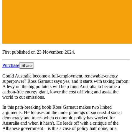
First published on 23 November, 2024.​​​​‌ ‍ ​‍​‍‌‍ ‌ ​‍‌‍‍‌‌‍‌ ‌‍‍‌‌‍ ‍​‍​‍​ ‍‍​‍​‍‌ ​ ‌‍​‌‌‍ ‍‌‍‍‌‌ ‌​‌ ‍‌​‍ ‍‌‍‍‌‌‍ ​‍​‍​‍ ​​‍​‍‌‍‍​‌ ​‍‌‍‌‌‌‍‌‍​‍​‍​ ‍‍​‍​‍‌‍‍​‌ ‌​‌ ‌​‌ ​​​ ‍‍​‍ ​‍ ‌‍ ​‌‍ ‌‍​ ‌‍​‌‌‍ ​‌‍‍​‌‍ ‌ ​ ‌ ‌​​ ‍‍​ ​ ​ ​ ​ ​ ​ ​ ​‍ ‌‍‍‌‌‍ ‍‌ ‌​‌‍‌‌‌‍ ‍‌ ‌​​‍ ‌‍‌‌‌‍‌​‌‍‍‌‌ ‌​​‍ ‌‍ ‌‌‍ ‌‍‌​‌‍‌‌​ ‌‌ ​​‌ ​‍‌‍‌‌‌ ​ ‌‍‌‌‌‍ ‍‌ ‌​‌‍​‌‌ ‌​‌‍‍‌‌‍ ‌‍ ‍​ ‍ ‌‍‍‌‌‍‌​​ ‌‌‍‌‍‌‍​ ​ ‍‌​ ‌‍​ ‍​​ ​‌‌‍​‌‌‍‌‌​‍ ‌‌‍​‌​ ​‌‌‍​ ​ ‍​​‍ ‌​ ‌​‌‍​ ‌‍‌‌​ ​ ​‍ ‌​ ‍​​ ‍‌‌‍‌‌​ ​ ​‍ ‌​ ‌‌​ ​‍​ ​‍‌‍‌‍​ ‌‍‌‍​‍​ ​​‌‍‌‌‌‍‌​​ ‌ ​ ​​‌‍​‌​ ‍ ‌ ‌​‌ ‍‌‌ ​​‌‍‌‌​ ‌‌ ‌ ‌‍ ‌ ​‍‌‍‍ ​ ‍ ‌ ​​‌‍​‌‌ ‌​‌‍‍​​ ‌‌‍ ​‌‍ ‌‍​ ‌‍​‌‌ ‌​‌‍‍‌‌‍ ‌‍ ‍‌‌​‍‌‍‌‌‌‍‌‍‌‍‌‌‌ ​‍‌‍‌‌‌‍ ‍‌‍​ ‌‍‌‌​‍‌‌​ ‌‌‌​​‍‌‌ ‌‍‍ ‌‍‌‌‌ ‍‌​‍‌‌​ ​ ‌​‌​​‍‌‌​ ​ ‌​‌​​‍‌‌​ ​‍​ ​‍‌‍​‍​ ‌‌​ ‍​​ ‍‌​ ​ ​ ‌ ​ ‌​​ ‌‌​ ‌‌‌‍​‌‌‍‌‍‌‍​‌​‍‌‌​ ​‍​ ​‍​‍‌‌​ ‌‌‌​‌​​‍ ‍‌‍​ ‌‍‍​‌‍‍‌‌‍ ​‌‍‌​‌ ​‍‌‍‌‌‌‍ ‍​‍‌‌​ ‌‌‌​​‍‌‌ ‌‍‍ ‌‍‌‌‌ ‍‌​‍‌‌​ ​ ‌​‌​​‍‌‌​ ​ ‌​‌​​‍‌‌​ ​‍​ ​‍​ ‌ ​ ‍‌‌‍​‍​ ‍‌​ ​‌​ ‌ ​ ‌ ​ ‌‍​ ‌​‌‍​‍​ ‍​​ ​‍​ ​​​‍‌‌​ ​‍​ ​‍​‍‌‌​ ‌‌‌​‌​​‍ ‍‌ ‌​‌‍‌‌‌ ‍​‌ ‌​​ ‌‍​‍‌‍​‌‌ ​ ‌‍‌‌‌‌‌‌‌ ​‍‌‍ ​​ ‌‌‍‍​‌ ‌​‌ ‌​‌ ​​​‍‌‌​ ​ ‌​​‌​‍‌‌​ ​‍‌​‌‍​‍‌‌​ ​‍‌​‌‍‌‍ ​‌‍ ‌‍​ ‌‍​‌‌‍ ​‌‍‍​‌‍ ‌ ​ ‌ ‌​​‍‌‌​ ​ ‌​​‌​ ​ ​ ​ ​ ​ ​ ​ ​‍‌‍‌‍‍‌‌‍‌​​ ‌‌‍‌‍‌‍​ ​ ‍‌​ ‌‍​ ‍​​ ​‌‌‍​‌‌‍‌‌​‍ ‌‌‍​‌​ ​‌‌‍​ ​ ‍​​‍ ‌​ ‌​‌‍​ ‌‍‌‌​ ​ ​‍ ‌​ ‍​​ ‍‌‌‍‌‌​ ​ ​‍ ‌​ ‌‌​ ​‍​ ​‍‌‍‌‍​ ‌‍‌‍​‍​ ​​‌‍‌‌‌‍‌​​ ‌ ​ ​​‌‍​‌​‍‌‍‌ ‌​‌ ‍‌‌ ​​‌‍‌‌​ ‌‌ ‌ ‌‍ ‌ ​‍‌‍‍ ​‍‌‍‌ ​​‌‍​‌‌ ‌​‌‍‍​​ ‌‌‍ ​‌‍ ‌‍​ ‌‍​‌‌ ‌​‌‍‍‌‌‍ ‌‍ ‍‌‌​‍‌‍‌‌‌‍‌‍‌‍‌‌‌ ​‍‌‍‌‌‌‍ ‍‌‍​ ‌‍‌‌​‍‌‌​ ‌‌‌​​‍‌‌ ‌‍‍ ‌‍‌‌‌ ‍‌​‍‌‌​ ​ ‌​‌​​‍‌‌​ ​ ‌​‌​​‍‌‌​ ​‍​ ​‍‌‍​‍​ ‌‌​ ‍​​ ‍‌​ ​ ​ ‌ ​ ‌​​ ‌‌​ ‌‌‌‍​‌‌‍‌‍‌‍​‌​‍‌‌​ ​‍​ ​‍​‍‌‌​ ‌‌‌​‌​​‍ ‍‌‍​ ‌‍‍​‌‍‍‌‌‍ ​‌‍‌​‌ ​‍‌‍‌‌‌‍ ‍​‍‌‌​ ‌‌‌​​‍‌‌ ‌‍‍ ‌‍‌‌‌ ‍‌​‍‌‌​ ​ ‌​‌​​‍‌‌​ ​ ‌​‌​​‍‌‌​ ​‍​ ​‍​ ‌ ​ ‍‌‌‍​‍​ ‍‌​ ​‌​ ‌ ​ ‌ ​ ‌‍​ ‌​‌‍​‍​ ‍​​ ​‍​ ​​​‍‌‌​ ​‍​ ​‍​‍‌‌​ ‌‌‌​‌​​‍ ‍‌ ‌​‌‍‌‌‌ ‍​‌ ‌​​‍‌‍‌ ​​‌‍‌‌‌ ​‍‌ ​ ‌ ​​‌‍‌‌‌‍​ ‌ ‌​‌‍‍‌‌ ‌‍‌‍‌‌​ ‌‌ ​​‌ ‌‌‌‍​‍‌‍ ​‌‍‍‌‌ ​ ‌‍‍​‌‍‌‌‌‍‌​​‍​‍‌ ‌
Purchase​​​​‌ ‍ ​‍​‍‌‍ ‌ ​‍‌‍‍‌‌‍‌ ‌‍‍‌‌‍ ‍​‍​‍​ ‍‍​‍​‍‌ ​ ‌‍​‌‌‍ ‍‌‍‍‌‌ ‌​‌ ‍‌​‍ ‍‌‍‍‌‌‍ ​‍​‍​‍ ​​‍​‍‌‍‍​‌ ​‍‌‍‌‌‌‍‌‍​‍​‍​ ‍‍​‍​‍‌‍‍​‌ ‌​‌ ‌​‌ ​​​ ‍‍​‍ ​‍ ‌‍ ​‌‍ ‌‍​ ‌‍​‌‌‍ ​‌‍‍​‌‍ ‌ ​ ‌ ‌​​ ‍‍​ ​ ​ ​ ​ ​ ​ ​ ​‍ ‌‍‍‌‌‍ ‍‌ ‌​‌‍‌‌‌‍ ‍‌ ‌​​‍ ‌‍‌‌‌‍‌​‌‍‍‌‌ ‌​​‍ ‌‍ ‌‌‍ ‌‍‌​‌‍‌‌​ ‌‌ ​​‌ ​‍‌‍‌‌‌ ​ ‌‍‌‌‌‍ ‍‌ ‌​‌‍​‌‌ ‌​‌‍‍‌‌‍ ‌‍ ‍​ ‍ ‌‍‍‌‌‍‌​​ ‌‌‍‌‍‌‍​ ​ ‍‌​ ‌‍​ ‍​​ ​‌‌‍​‌‌‍‌‌​‍ ‌‌‍​‌​ ​‌‌‍​ ​ ‍​​‍ ‌​ ‌​‌‍​ ‌‍‌‌​ ​ ​‍ ‌​ ‍​​ ‍‌‌‍‌‌​ ​ ​‍ ‌​ ‌‌​ ​‍​ ​‍‌‍‌‍​ ‌‍‌‍​‍​ ​​‌‍‌‌‌‍‌​​ ‌ ​ ​​‌‍​‌​ ‍ ‌ ‌​‌ ‍‌‌ ​​‌‍‌‌​ ‌‌ ‌ ‌‍ ‌ ​‍‌‍‍ ​ ‍ ‌ ​​‌‍​‌‌ ‌​‌‍‍​​ ‌‌‍‌​‌‍ ‌ ‌ ‌‍ ‍‌‍ ​‌‍ ‌‍​‌‌‍‌​‌ ​ ‌​​‌‌‍ ‍‌‍‌​‌​ ​‌‍‍‌‌‍ ‍‌‍‍ ‌ ​ ​‍‌‌​ ‌‌‌​​‍‌‌ ‌‍‍ ‌‍‌‌‌ ‍‌​‍‌‌​ ​ ‌​‌​​‍‌‌​ ​ ‌​‌​​‍‌‌​ ​‍​ ​‍​ ‌‌​ ​‍‌‍​‍​ ​‍‌‍​‌‌‍‌‍​ ‍​​ ‍​‌‍‌‌​ ‌ ‌‍‌‌​ ‌ ​‍‌‌​ ​‍​ ​‍​‍‌‌​ ‌‌‌​‌​​‍ ‍‌ ‌​‌‍‍‌‌ ‌​‌‍ ​‌‍‌‌​ ‌‍​‍‌‍​‌‌ ​ ‌‍‌‌‌‌‌‌‌ ​‍‌‍ ​​ ‌‌‍‍​‌ ‌​‌ ‌​‌ ​​​‍‌‌​ ​ ‌​​‌​‍‌‌​ ​‍‌​‌‍​‍‌‌​ ​‍‌​‌‍‌‍ ​‌‍ ‌‍​ ‌‍​‌‌‍ ​‌‍‍​‌‍ ‌ ​ ‌ ‌​​‍‌‌​ ​ ‌​​‌​ ​ ​ ​ ​ ​ ​ ​ ​‍‌‍‌‍‍‌‌‍‌​​ ‌‌‍‌‍‌‍​ ​ ‍‌​ ‌‍​ ‍​​ ​‌‌‍​‌‌‍‌‌​‍ ‌‌‍​‌​ ​‌‌‍​ ​ ‍​​‍ ‌​ ‌​‌‍​ ‌‍‌‌​ ​ ​‍ ‌​ ‍​​ ‍‌‌‍‌‌​ ​ ​‍ ‌​ ‌‌​ ​‍​ ​‍‌‍‌‍​ ‌‍‌‍​‍​ ​​‌‍‌‌‌‍‌​​ ‌ ​ ​​‌‍​‌​‍‌‍‌ ‌​‌ ‍‌‌ ​​‌‍‌‌​ ‌‌ ‌ ‌‍ ‌ ​‍‌‍‍ ​‍‌‍‌ ​​‌‍​‌‌ ‌​‌‍‍​​ ‌‌‍‌​‌‍ ‌ ‌ ‌‍ ‍‌‍ ​‌‍ ‌‍​‌‌‍‌​‌ ​ ‌​​‌‌‍ ‍‌‍‌​‌​ ​‌‍‍‌‌‍ ‍‌‍‍ ‌ ​ ​‍‌‌​ ‌‌‌​​‍‌‌ ‌‍‍ ‌‍‌‌‌ ‍‌​‍‌‌​ ​ ‌​‌​​‍‌‌​ ​ ‌​‌​​‍‌‌​ ​‍​ ​‍​ ‌‌​ ​‍‌‍​‍​ ​‍‌‍​‌‌‍‌‍​ ‍​​ ‍​‌‍‌‌​ ‌ ‌‍‌‌​ ‌ ​‍‌‌​ ​‍​ ​‍​‍‌‌​ ‌‌‌​‌​​‍ ‍‌ ‌​‌‍‍‌‌ ‌​‌‍ ​‌‍‌‌​‍‌‍‌ ​​‌‍‌‌‌ ​‍‌ ​ ‌ ​​‌‍‌‌‌‍​ ‌ ‌​‌‍‍‌‌ ‌‍‌‍‌‌​ ‌‌ ​​‌ ‌‌‌‍​‍‌‍ ​‌‍‍‌‌ ​ ‌‍‍​‌‍‌‌‌‍‌​​‍​‍‌ ‌
Share
Could Australia become a full-employment, renewable-energy
superpower? Ross Garnaut says yes, and it starts with taxing carbon.
A levy on the big polluters will help fund Australia to become a
carbon-free energy giant, lower the cost of living and assist the
world to cut emissions.​​​​‌ ‍ ​‍​‍‌‍ ‌ ​‍‌‍‍‌‌‍‌ ‌‍‍‌‌‍ ‍​‍​‍​ ‍‍​‍​‍‌ ​ ‌‍​‌‌‍ ‍‌‍‍‌‌ ‌​‌ ‍‌​‍ ‍‌‍‍‌‌‍ ​‍​‍​‍ ​​‍​‍‌‍‍​‌ ​‍‌‍‌‌‌‍‌‍​‍​‍​ ‍‍​‍​‍‌‍‍​‌ ‌​‌ ‌​‌ ​​​ ‍‍​‍ ​‍ ‌‍ ​‌‍ ‌‍​ ‌‍​‌‌‍ ​‌‍‍​‌‍ ‌ ​ ‌ ‌​​ ‍‍​ ​ ​ ​ ​ ​ ​ ​ ​‍ ‌‍‍‌‌‍ ‍‌ ‌​‌‍‌‌‌‍ ‍‌ ‌​​‍ ‌‍‌‌‌‍‌​‌‍‍‌‌ ‌​​‍ ‌‍ ‌‌‍ ‌‍‌​‌‍‌‌​ ‌‌ ​​‌ ​‍‌‍‌‌‌ ​ ‌‍‌‌‌‍ ‍‌ ‌​‌‍​‌‌ ‌​‌‍‍‌‌‍ ‌‍ ‍​ ‍ ‌‍‍‌‌‍‌​​ ‌‌‍‌‍‌‍​ ​ ‍‌​ ‌‍​ ‍​​ ​‌‌‍​‌‌‍‌‌​‍ ‌‌‍​‌​ ​‌‌‍​ ​ ‍​​‍ ‌​ ‌​‌‍​ ‌‍‌‌​ ​ ​‍ ‌​ ‍​​ ‍‌‌‍‌‌​ ​ ​‍ ‌​ ‌‌​ ​‍​ ​‍‌‍‌‍​ ‌‍‌‍​‍​ ​​‌‍‌‌‌‍‌​​ ‌ ​ ​​‌‍​‌​ ‍ ‌ ‌​‌ ‍‌‌ ​​‌‍‌‌​ ‌‌ ‌ ‌‍ ‌ ​‍‌‍‍ ​ ‍ ‌ ​​‌‍​‌‌ ‌​‌‍‍​​ ‌‌‍​ ‌‍ ‌‍ ‍‌ ‌​‌‍‌‌‌‍ ‍‌ ‌​​‍‌‌​ ‌‌‌​​‍‌‌ ‌‍‍ ‌‍‌‌‌ ‍‌​‍‌‌​ ​ ‌​‌​​‍‌‌​ ​ ‌​‌​​‍‌‌​ ​‍​ ​‍​ ‌​​ ‌ ‌‍‌‌​ ‌​‌‍‌​​ ‍‌‌‍​‍​ ​ ‌‍​‌​ ​‍‌‍​ ​ ‍‌​‍‌‌​ ​‍​ ​‍​‍‌‌​ ‌‌‌​‌​​‍ ‍‌‍​ ‌‍‍​‌‍‍‌‌‍ ​‌‍‌​‌ ​‍‌‍‌‌‌‍ ‍​‍‌‌​ ‌‌‌​​‍‌‌ ‌‍‍ ‌‍‌‌‌ ‍‌​‍‌‌​ ​ ‌​‌​​‍‌‌​ ​ ‌​‌​​‍‌‌​ ​‍​ ​‍‌‍‌‍‌‍‌‌‌‍‌​​ ‍‌​ ‌‍‌‍​ ‌‍​‍​ ​ ​ ​‌‌‍​‍​ ​ ​ ‌ ​ ​​​‍‌‌​ ​‍​ ​‍​‍‌‌​ ‌‌‌​‌​​‍ ‍‌ ‌​‌‍‌‌‌ ‍​‌ ‌​​ ‌‍​‍‌‍​‌‌ ​ ‌‍‌‌‌‌‌‌‌ ​‍‌‍ ​​ ‌‌‍‍​‌ ‌​‌ ‌​‌ ​​​‍‌‌​ ​ ‌​​‌​‍‌‌​ ​‍‌​‌‍​‍‌‌​ ​‍‌​‌‍‌‍ ​‌‍ ‌‍​ ‌‍​‌‌‍ ​‌‍‍​‌‍ ‌ ​ ‌ ‌​​‍‌‌​ ​ ‌​​‌​ ​ ​ ​ ​ ​ ​ ​ ​‍‌‍‌‍‍‌‌‍‌​​ ‌‌‍‌‍‌‍​ ​ ‍‌​ ‌‍​ ‍​​ ​‌‌‍​‌‌‍‌‌​‍ ‌‌‍​‌​ ​‌‌‍​ ​ ‍​​‍ ‌​ ‌​‌‍​ ‌‍‌‌​ ​ ​‍ ‌​ ‍​​ ‍‌‌‍‌‌​ ​ ​‍ ‌​ ‌‌​ ​‍​ ​‍‌‍‌‍​ ‌‍‌‍​‍​ ​​‌‍‌‌‌‍‌​​ ‌ ​ ​​‌‍​‌​‍‌‍‌ ‌​‌ ‍‌‌ ​​‌‍‌‌​ ‌‌ ‌ ‌‍ ‌ ​‍‌‍‍ ​‍‌‍‌ ​​‌‍​‌‌ ‌​‌‍‍​​ ‌‌‍​ ‌‍ ‌‍ ‍‌ ‌​‌‍‌‌‌‍ ‍‌ ‌​​‍‌‌​ ‌‌‌​​‍‌‌ ‌‍‍ ‌‍‌‌‌ ‍‌​‍‌‌​ ​ ‌​‌​​‍‌‌​ ​ ‌​‌​​‍‌‌​ ​‍​ ​‍​ ‌​​ ‌ ‌‍‌‌​ ‌​‌‍‌​​ ‍‌‌‍​‍​ ​ ‌‍​‌​ ​‍‌‍​ ​ ‍‌​‍‌‌​ ​‍​ ​‍​‍‌‌​ ‌‌‌​‌​​‍ ‍‌‍​ ‌‍‍​‌‍‍‌‌‍ ​‌‍‌​‌ ​‍‌‍‌‌‌‍ ‍​‍‌‌​ ‌‌‌​​‍‌‌ ‌‍‍ ‌‍‌‌‌ ‍‌​‍‌‌​ ​ ‌​‌​​‍‌‌​ ​ ‌​‌​​‍‌‌​ ​‍​ ​‍‌‍‌‍‌‍‌‌‌‍‌​​ ‍‌​ ‌‍‌‍​ ‌‍​‍​ ​ ​ ​‌‌‍​‍​ ​ ​ ‌ ​ ​​​‍‌‌​ ​‍​ ​‍​‍‌‌​ ‌‌‌​‌​​‍ ‍‌ ‌​‌‍‌‌‌ ‍​‌ ‌​​‍‌‍‌ ​​‌‍‌‌‌ ​‍‌ ​ ‌ ​​‌‍‌‌‌‍​ ‌ ‌​‌‍‍‌‌ ‌‍‌‍‌‌​ ‌‌ ​​‌ ‌‌‌‍​‍‌‍ ​‌‍‍‌‌ ​ ‌‍‍​‌‍‌‌‌‍‌​​‍​‍‌ ‌
In this path-breaking book Ross Garnaut makes two linked
arguments. He focuses on the underpinnings of successful social
democracy and traces when economic policy has worked for
Australia and when it hasn't. He leads off with a critique of the
Albanese government – is this a case of policy half-done, or a