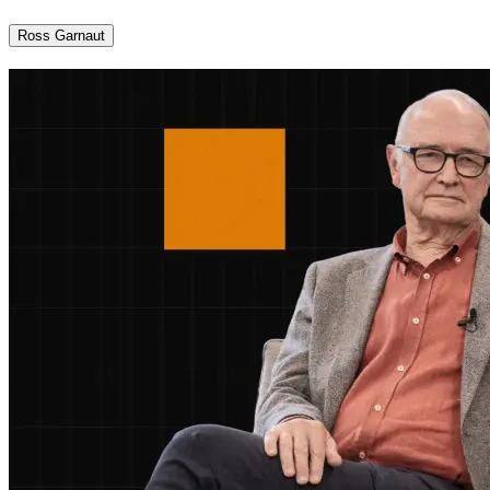
Ross Garnaut​​​​‌ ‍ ​‍​‍‌‍ ‌ ​‍‌‍‍‌‌‍‌ ‌‍‍‌‌‍ ‍​‍​‍​ ‍‍​‍​‍‌ ​ ‌‍​‌‌‍ ‍‌‍‍‌‌ ‌​‌ ‍‌​‍ ‍‌‍‍‌‌‍ ​‍​‍​‍ ​​‍​‍‌‍‍​‌ ​‍‌‍‌‌‌‍‌‍​‍​‍​ ‍‍​‍​‍‌‍‍​‌ ‌​‌ ‌​‌ ​​​ ‍‍​‍ ​‍ ‌‍ ​‌‍ ‌‍​ ‌‍​‌‌‍ ​‌‍‍​‌‍ ‌ ​ ‌ ‌​​ ‍‍​ ​ ​ ​ ​ ​ ​ ​ ​‍ ‌‍‍‌‌‍ ‍‌ ‌​‌‍‌‌‌‍ ‍‌ ‌​​‍ ‌‍‌‌‌‍‌​‌‍‍‌‌ ‌​​‍ ‌‍ ‌‌‍ ‌‍‌​‌‍‌‌​ ‌‌ ​​‌ ​‍‌‍‌‌‌ ​ ‌‍‌‌‌‍ ‍‌ ‌​‌‍​‌‌ ‌​‌‍‍‌‌‍ ‌‍ ‍​ ‍ ‌‍‍‌‌‍‌​​ ‌‌‍​‌​ ​ ‌‍‌‌‌‍​‌‌‍‌‍‌‍​‍​ ‌‌​ ​ ​‍ ‌‌‍​‌​ ‌‌​ ‌​​ ​‍​‍ ‌​ ‌​​ ​‌‌‍​‌​ ‌​​‍ ‌​ ‍​‌‍‌‍‌‍‌​‌‍‌‍​‍ ‌​ ​‍​ ​ ​ ‍​‌‍​ ‌‍​ ​ ‌‍​ ‍‌‌‍​‌​ ​ ‌‍‌​​ ​‍‌‍‌‌​ ‍ ‌ ‌​‌ ‍‌‌ ​​‌‍‌‌​ ‌‌‍​‌‌ ‌‌‌ ‌​‌‍‍​‌‍ ‌ ​‍​ ‍ ‌ ​​‌‍​‌‌ ‌​‌‍‍​​ ‌‌‍ ‍‌‍​‌‌‍ ‌‌‍‌‌​ ‌‍​‍‌‍​‌‌ ​ ‌‍‌‌‌‌‌‌‌ ​‍‌‍ ​​ ‌‌‍‍​‌ ‌​‌ ‌​‌ ​​​‍‌‌​ ​ ‌​​‌​‍‌‌​ ​‍‌​‌‍​‍‌‌​ ​‍‌​‌‍‌‍ ​‌‍ ‌‍​ ‌‍​‌‌‍ ​‌‍‍​‌‍ ‌ ​ ‌ ‌​​‍‌‌​ ​ ‌​​‌​ ​ ​ ​ ​ ​ ​ ​ ​‍‌‍‌‍‍‌‌‍‌​​ ‌‌‍​‌​ ​ ‌‍‌‌‌‍​‌‌‍‌‍‌‍​‍​ ‌‌​ ​ ​‍ ‌‌‍​‌​ ‌‌​ ‌​​ ​‍​‍ ‌​ ‌​​ ​‌‌‍​‌​ ‌​​‍ ‌​ ‍​‌‍‌‍‌‍‌​‌‍‌‍​‍ ‌​ ​‍​ ​ ​ ‍​‌‍​ ‌‍​ ​ ‌‍​ ‍‌‌‍​‌​ ​ ‌‍‌​​ ​‍‌‍‌‌​‍‌‍‌ ‌​‌ ‍‌‌ ​​‌‍‌‌​ ‌‌‍​‌‌ ‌‌‌ ‌​‌‍‍​‌‍ ‌ ​‍​‍‌‍‌ ​​‌‍​‌‌ ‌​‌‍‍​​ ‌‌‍ ‍‌‍​‌‌‍ ‌‌‍‌‌​‍‌‍‌ ​​‌‍‌‌‌ ​‍‌ ​ ‌ ​​‌‍‌‌‌‍​ ‌ ‌​‌‍‍‌‌ ‌‍‌‍‌‌​ ‌‌ ​​‌ ‌‌‌‍​‍‌‍ ​‌‍‍‌‌ ​ ‌‍‍​‌‍‌‌‌‍‌​​‍​‍‌ ‌