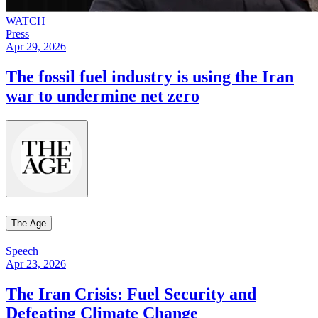
WATCH
Press
Apr 29, 2026
The fossil fuel industry is using the Iran
war to undermine net zero​​​​‌ ‍ ​‍​‍‌‍ ‌ ​‍‌‍‍‌‌‍‌ ‌‍‍‌‌‍ ‍​‍​‍​ ‍‍​‍​‍‌ ​ ‌‍​‌‌‍ ‍‌‍‍‌‌ ‌​‌ ‍‌​‍ ‍‌‍‍‌‌‍ ​‍​‍​‍ ​​‍​‍‌‍‍​‌ ​‍‌‍‌‌‌‍‌‍​‍​‍​ ‍‍​‍​‍‌‍‍​‌ ‌​‌ ‌​‌ ​​​ ‍‍​‍ ​‍ ‌‍ ​‌‍ ‌‍​ ‌‍​‌‌‍ ​‌‍‍​‌‍ ‌ ​ ‌ ‌​​ ‍‍​ ​ ​ ​ ​ ​ ​ ​ ​‍ ‌‍‍‌‌‍ ‍‌ ‌​‌‍‌‌‌‍ ‍‌ ‌​​‍ ‌‍‌‌‌‍‌​‌‍‍‌‌ ‌​​‍ ‌‍ ‌‌‍ ‌‍‌​‌‍‌‌​ ‌‌ ​​‌ ​‍‌‍‌‌‌ ​ ‌‍‌‌‌‍ ‍‌ ‌​‌‍​‌‌ ‌​‌‍‍‌‌‍ ‌‍ ‍​ ‍ ‌‍‍‌‌‍‌​​ ‌​ ‌ ​ ‌​​ ‌‍​ ‌‍​ ‍​​ ‌‍​ ‌‌​ ‌‍​‍ ‌​ ‌‌​ ‍​​ ​​​ ‌‌​‍ ‌​ ‌​‌‍​‍‌‍​‍​ ​ ​‍ ‌​ ‍‌​ ‌‌‌‍​‍​ ​‍​‍ ‌‌‍‌‍‌‍​ ‌‍‌‍‌‍‌​​ ‌​‌‍‌‍​ ‌ ​ ‌‍‌‍​ ​ ‌‌​ ‌​​ ​​​ ‍ ‌ ‌​‌ ‍‌‌ ​​‌‍‌‌​ ‌‌‍ ‍‌‍‌‌‌ ‌ ‌ ​ ​ ‍ ‌ ​​‌‍​‌‌ ‌​‌‍‍​​ ‌‌ ‌​‌‍‍‌‌ ‌​‌‍ ​‌‍‌‌​ ‌‍​‍‌‍​‌‌ ​ ‌‍‌‌‌‌‌‌‌ ​‍‌‍ ​​ ‌‌‍‍​‌ ‌​‌ ‌​‌ ​​​‍‌‌​ ​ ‌​​‌​‍‌‌​ ​‍‌​‌‍​‍‌‌​ ​‍‌​‌‍‌‍ ​‌‍ ‌‍​ ‌‍​‌‌‍ ​‌‍‍​‌‍ ‌ ​ ‌ ‌​​‍‌‌​ ​ ‌​​‌​ ​ ​ ​ ​ ​ ​ ​ ​‍‌‍‌‍‍‌‌‍‌​​ ‌​ ‌ ​ ‌​​ ‌‍​ ‌‍​ ‍​​ ‌‍​ ‌‌​ ‌‍​‍ ‌​ ‌‌​ ‍​​ ​​​ ‌‌​‍ ‌​ ‌​‌‍​‍‌‍​‍​ ​ ​‍ ‌​ ‍‌​ ‌‌‌‍​‍​ ​‍​‍ ‌‌‍‌‍‌‍​ ‌‍‌‍‌‍‌​​ ‌​‌‍‌‍​ ‌ ​ ‌‍‌‍​ ​ ‌‌​ ‌​​ ​​​‍‌‍‌ ‌​‌ ‍‌‌ ​​‌‍‌‌​ ‌‌‍ ‍‌‍‌‌‌ ‌ ‌ ​ ​‍‌‍‌ ​​‌‍​‌‌ ‌​‌‍‍​​ ‌‌ ‌​‌‍‍‌‌ ‌​‌‍ ​‌‍‌‌​‍‌‍‌ ​​‌‍‌‌‌ ​‍‌ ​ ‌ ​​‌‍‌‌‌‍​ ‌ ‌​‌‍‍‌‌ ‌‍‌‍‌‌​ ‌‌ ​​‌ ‌‌‌‍​‍‌‍ ​‌‍‍‌‌ ​ ‌‍‍​‌‍‌‌‌‍‌​​‍​‍‌ ‌
The Age​​​​‌ ‍ ​‍​‍‌‍ ‌ ​‍‌‍‍‌‌‍‌ ‌‍‍‌‌‍ ‍​‍​‍​ ‍‍​‍​‍‌ ​ ‌‍​‌‌‍ ‍‌‍‍‌‌ ‌​‌ ‍‌​‍ ‍‌‍‍‌‌‍ ​‍​‍​‍ ​​‍​‍‌‍‍​‌ ​‍‌‍‌‌‌‍‌‍​‍​‍​ ‍‍​‍​‍‌‍‍​‌ ‌​‌ ‌​‌ ​​​ ‍‍​‍ ​‍ ‌‍ ​‌‍ ‌‍​ ‌‍​‌‌‍ ​‌‍‍​‌‍ ‌ ​ ‌ ‌​​ ‍‍​ ​ ​ ​ ​ ​ ​ ​ ​‍ ‌‍‍‌‌‍ ‍‌ ‌​‌‍‌‌‌‍ ‍‌ ‌​​‍ ‌‍‌‌‌‍‌​‌‍‍‌‌ ‌​​‍ ‌‍ ‌‌‍ ‌‍‌​‌‍‌‌​ ‌‌ ​​‌ ​‍‌‍‌‌‌ ​ ‌‍‌‌‌‍ ‍‌ ‌​‌‍​‌‌ ‌​‌‍‍‌‌‍ ‌‍ ‍​ ‍ ‌‍‍‌‌‍‌​​ ‌​ ​‌​ ‌ ​ ‌‍‌‍‌‍‌‍​‍​ ‌‍‌‍​ ‌‍‌​​‍ ‌‌‍‌‍‌‍‌‍​ ‌ ​ ‌​​‍ ‌​ ‌​​ ​​​ ‌‌‌‍​ ​‍ ‌​ ‍‌​ ​‍‌‍‌‍‌‍​ ​‍ ‌‌‍‌​‌‍‌‍‌‍​‌‌‍​‍​ ​​​ ‌‍‌‍​‍​ ​ ​ ‌​‌‍‌‌‌‍​ ​ ‌‍​ ‍ ‌ ‌​‌ ‍‌‌ ​​‌‍‌‌​ ‌‌‍​‌‌ ‌‌‌ ‌​‌‍‍​‌‍ ‌ ​‍​ ‍ ‌ ​​‌‍​‌‌ ‌​‌‍‍​​ ‌‌‍ ‍‌‍​‌‌‍ ‌‌‍‌‌​ ‌‍​‍‌‍​‌‌ ​ ‌‍‌‌‌‌‌‌‌ ​‍‌‍ ​​ ‌‌‍‍​‌ ‌​‌ ‌​‌ ​​​‍‌‌​ ​ ‌​​‌​‍‌‌​ ​‍‌​‌‍​‍‌‌​ ​‍‌​‌‍‌‍ ​‌‍ ‌‍​ ‌‍​‌‌‍ ​‌‍‍​‌‍ ‌ ​ ‌ ‌​​‍‌‌​ ​ ‌​​‌​ ​ ​ ​ ​ ​ ​ ​ ​‍‌‍‌‍‍‌‌‍‌​​ ‌​ ​‌​ ‌ ​ ‌‍‌‍‌‍‌‍​‍​ ‌‍‌‍​ ‌‍‌​​‍ ‌‌‍‌‍‌‍‌‍​ ‌ ​ ‌​​‍ ‌​ ‌​​ ​​​ ‌‌‌‍​ ​‍ ‌​ ‍‌​ ​‍‌‍‌‍‌‍​ ​‍ ‌‌‍‌​‌‍‌‍‌‍​‌‌‍​‍​ ​​​ ‌‍‌‍​‍​ ​ ​ ‌​‌‍‌‌‌‍​ ​ ‌‍​‍‌‍‌ ‌​‌ ‍‌‌ ​​‌‍‌‌​ ‌‌‍​‌‌ ‌‌‌ ‌​‌‍‍​‌‍ ‌ ​‍​‍‌‍‌ ​​‌‍​‌‌ ‌​‌‍‍​​ ‌‌‍ ‍‌‍​‌‌‍ ‌‌‍‌‌​‍‌‍‌ ​​‌‍‌‌‌ ​‍‌ ​ ‌ ​​‌‍‌‌‌‍​ ‌ ‌​‌‍‍‌‌ ‌‍‌‍‌‌​ ‌‌ ​​‌ ‌‌‌‍​‍‌‍ ​‌‍‍‌‌ ​ ‌‍‍​‌‍‌‌‌‍‌​​‍​‍‌ ‌
Speech
Apr 23, 2026
The Iran Crisis: Fuel Security and
Defeating Climate Change​​​​‌ ‍ ​‍​‍‌‍ ‌ ​‍‌‍‍‌‌‍‌ ‌‍‍‌‌‍ ‍​‍​‍​ ‍‍​‍​‍‌ ​ ‌‍​‌‌‍ ‍‌‍‍‌‌ ‌​‌ ‍‌​‍ ‍‌‍‍‌‌‍ ​‍​‍​‍ ​​‍​‍‌‍‍​‌ ​‍‌‍‌‌‌‍‌‍​‍​‍​ ‍‍​‍​‍‌‍‍​‌ ‌​‌ ‌​‌ ​​​ ‍‍​‍ ​‍ ‌‍ ​‌‍ ‌‍​ ‌‍​‌‌‍ ​‌‍‍​‌‍ ‌ ​ ‌ ‌​​ ‍‍​ ​ ​ ​ ​ ​ ​ ​ ​‍ ‌‍‍‌‌‍ ‍‌ ‌​‌‍‌‌‌‍ ‍‌ ‌​​‍ ‌‍‌‌‌‍‌​‌‍‍‌‌ ‌​​‍ ‌‍ ‌‌‍ ‌‍‌​‌‍‌‌​ ‌‌ ​​‌ ​‍‌‍‌‌‌ ​ ‌‍‌‌‌‍ ‍‌ ‌​‌‍​‌‌ ‌​‌‍‍‌‌‍ ‌‍ ‍​ ‍ ‌‍‍‌‌‍‌​​ ‌‌‍​‍​ ​​​ ‍​​ ‌‌​ ​‍​ ​ ​ ‌​‌‍​ ​‍ ‌​ ​‌‌‍‌‌​ ‍​​ ‍​​‍ ‌​ ‌​‌‍​‍​ ‌‍​ ​‌​‍ ‌​ ‍‌​ ‍​‌‍​‌​ ‌‍​‍ ‌​ ‌​​ ‍​‌‍‌‍‌‍‌‍​ ‌ ‌‍​‌​ ​‍‌‍​‍‌‍‌‍​ ​ ​ ​ ‌‍​‌​ ‍ ‌ ‌​‌ ‍‌‌ ​​‌‍‌‌​ ‌‌‍ ‍‌‍‌‌‌ ‌ ‌ ​ ​ ‍ ‌ ​​‌‍​‌‌ ‌​‌‍‍​​ ‌‌ ‌​‌‍‍‌‌ ‌​‌‍ ​‌‍‌‌​ ‌‍​‍‌‍​‌‌ ​ ‌‍‌‌‌‌‌‌‌ ​‍‌‍ ​​ ‌‌‍‍​‌ ‌​‌ ‌​‌ ​​​‍‌‌​ ​ ‌​​‌​‍‌‌​ ​‍‌​‌‍​‍‌‌​ ​‍‌​‌‍‌‍ ​‌‍ ‌‍​ ‌‍​‌‌‍ ​‌‍‍​‌‍ ‌ ​ ‌ ‌​​‍‌‌​ ​ ‌​​‌​ ​ ​ ​ ​ ​ ​ ​ ​‍‌‍‌‍‍‌‌‍‌​​ ‌‌‍​‍​ ​​​ ‍​​ ‌‌​ ​‍​ ​ ​ ‌​‌‍​ ​‍ ‌​ ​‌‌‍‌‌​ ‍​​ ‍​​‍ ‌​ ‌​‌‍​‍​ ‌‍​ ​‌​‍ ‌​ ‍‌​ ‍​‌‍​‌​ ‌‍​‍ ‌​ ‌​​ ‍​‌‍‌‍‌‍‌‍​ ‌ ‌‍​‌​ ​‍‌‍​‍‌‍‌‍​ ​ ​ ​ ‌‍​‌​‍‌‍‌ ‌​‌ ‍‌‌ ​​‌‍‌‌​ ‌‌‍ ‍‌‍‌‌‌ ‌ ‌ ​ ​‍‌‍‌ ​​‌‍​‌‌ ‌​‌‍‍​​ ‌‌ ‌​‌‍‍‌‌ ‌​‌‍ ​‌‍‌‌​‍‌‍‌ ​​‌‍‌‌‌ ​‍‌ ​ ‌ ​​‌‍‌‌‌‍​ ‌ ‌​‌‍‍‌‌ ‌‍‌‍‌‌​ ‌‌ ​​‌ ‌‌‌‍​‍‌‍ ​‌‍‍‌‌ ​ ‌‍‍​‌‍‌‌‌‍‌​​‍​‍‌ ‌