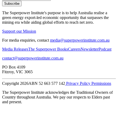
Subscribe
The Superpower Institute's purpose is to help Australia realise a
green energy export-led economic opportunity that surpasses the
mining era while aiding global efforts to reach net zero.​​​​‌ ‍ ​‍​‍‌‍ ‌ ​‍‌‍‍‌‌‍‌ ‌‍‍‌‌‍ ‍​‍​‍​ ‍‍​‍​‍‌ ​ ‌‍​‌‌‍ ‍‌‍‍‌‌ ‌​‌ ‍‌​‍ ‍‌‍‍‌‌‍ ​‍​‍​‍ ​​‍​‍‌‍‍​‌ ​‍‌‍‌‌‌‍‌‍​‍​‍​ ‍‍​‍​‍‌‍‍​‌ ‌​‌ ‌​‌ ​​​ ‍‍​‍ ​‍ ‌‍ ​‌‍ ‌‍​ ‌‍​‌‌‍ ​‌‍‍​‌‍ ‌ ​ ‌ ‌​​ ‍‍​ ​ ​ ​ ​ ​ ​ ​ ​‍ ‌‍‍‌‌‍ ‍‌ ‌​‌‍‌‌‌‍ ‍‌ ‌​​‍ ‌‍‌‌‌‍‌​‌‍‍‌‌ ‌​​‍ ‌‍ ‌‌‍ ‌‍‌​‌‍‌‌​ ‌‌ ​​‌ ​‍‌‍‌‌‌ ​ ‌‍‌‌‌‍ ‍‌ ‌​‌‍​‌‌ ‌​‌‍‍‌‌‍ ‌‍ ‍​ ‍ ‌‍‍‌‌‍‌​​ ‌​ ​‍​ ‌‍​ ‌‌​ ‌‍​ ​​‌‍‌‌​ ‍​​ ​​​‍ ‌​ ‌ ​ ‌​​ ‌‍​ ‌‌​‍ ‌​ ‌​​ ‍​​ ​ ​ ‍‌​‍ ‌​ ‍​​ ‌‍​ ​‍​ ‍‌​‍ ‌​ ‌‌​ ‌‌​ ‌ ​ ​‍‌‍‌‍​ ‍​​ ​‍​ ‍‌​ ‌‌​ ‍​​ ​​‌‍‌‌​ ‍ ‌ ‌​‌ ‍‌‌ ​​‌‍‌‌​ ‌‌ ​ ‌‍‌‌‌ ‌​‌ ‌​‌‍‍‌‌‍ ‍‌‍‌ ‌ ​ ​ ‍ ‌ ​​‌‍​‌‌ ‌​‌‍‍​​ ‌‌‍‌‍‌‍ ‌‍ ‌ ‌​‌‍‌‌‌ ​‍‌‌‌​‌‍‌‌‌ ‍​‌ ‌​​ ‌‍​‍‌‍​‌‌ ​ ‌‍‌‌‌‌‌‌‌ ​‍‌‍ ​​ ‌‌‍‍​‌ ‌​‌ ‌​‌ ​​​‍‌‌​ ​ ‌​​‌​‍‌‌​ ​‍‌​‌‍​‍‌‌​ ​‍‌​‌‍‌‍ ​‌‍ ‌‍​ ‌‍​‌‌‍ ​‌‍‍​‌‍ ‌ ​ ‌ ‌​​‍‌‌​ ​ ‌​​‌​ ​ ​ ​ ​ ​ ​ ​ ​‍‌‍‌‍‍‌‌‍‌​​ ‌​ ​‍​ ‌‍​ ‌‌​ ‌‍​ ​​‌‍‌‌​ ‍​​ ​​​‍ ‌​ ‌ ​ ‌​​ ‌‍​ ‌‌​‍ ‌​ ‌​​ ‍​​ ​ ​ ‍‌​‍ ‌​ ‍​​ ‌‍​ ​‍​ ‍‌​‍ ‌​ ‌‌​ ‌‌​ ‌ ​ ​‍‌‍‌‍​ ‍​​ ​‍​ ‍‌​ ‌‌​ ‍​​ ​​‌‍‌‌​‍‌‍‌ ‌​‌ ‍‌‌ ​​‌‍‌‌​ ‌‌ ​ ‌‍‌‌‌ ‌​‌ ‌​‌‍‍‌‌‍ ‍‌‍‌ ‌ ​ ​‍‌‍‌ ​​‌‍​‌‌ ‌​‌‍‍​​ ‌‌‍‌‍‌‍ ‌‍ ‌ ‌​‌‍‌‌‌ ​‍‌‌‌​‌‍‌‌‌ ‍​‌ ‌​​‍‌‍‌ ​​‌‍‌‌‌ ​‍‌ ​ ‌ ​​‌‍‌‌‌‍​ ‌ ‌​‌‍‍‌‌ ‌‍‌‍‌‌​ ‌‌ ​​‌ ‌‌‌‍​‍‌‍ ​‌‍‍‌‌ ​ ‌‍‍​‌‍‌‌‌‍‌​​‍​‍‌ ‌
Support our Mission
For media enquiries, contact
media@superpowerinstitute.com.au
Media Releases​​​​‌ ‍ ​‍​‍‌‍ ‌ ​‍‌‍‍‌‌‍‌ ‌‍‍‌‌‍ ‍​‍​‍​ ‍‍​‍​‍‌ ​ ‌‍​‌‌‍ ‍‌‍‍‌‌ ‌​‌ ‍‌​‍ ‍‌‍‍‌‌‍ ​‍​‍​‍ ​​‍​‍‌‍‍​‌ ​‍‌‍‌‌‌‍‌‍​‍​‍​ ‍‍​‍​‍‌‍‍​‌ ‌​‌ ‌​‌ ​​​ ‍‍​‍ ​‍ ‌‍ ​‌‍ ‌‍​ ‌‍​‌‌‍ ​‌‍‍​‌‍ ‌ ​ ‌ ‌​​ ‍‍​ ​ ​ ​ ​ ​ ​ ​ ​‍ ‌‍‍‌‌‍ ‍‌ ‌​‌‍‌‌‌‍ ‍‌ ‌​​‍ ‌‍‌‌‌‍‌​‌‍‍‌‌ ‌​​‍ ‌‍ ‌‌‍ ‌‍‌​‌‍‌‌​ ‌‌ ​​‌ ​‍‌‍‌‌‌ ​ ‌‍‌‌‌‍ ‍‌ ‌​‌‍​‌‌ ‌​‌‍‍‌‌‍ ‌‍ ‍​ ‍ ‌‍‍‌‌‍‌​​ ‌​ ​‍​ ‌‍​ ‌‌​ ‌‍​ ​​‌‍‌‌​ ‍​​ ​​​‍ ‌​ ‌ ​ ‌​​ ‌‍​ ‌‌​‍ ‌​ ‌​​ ‍​​ ​ ​ ‍‌​‍ ‌​ ‍​​ ‌‍​ ​‍​ ‍‌​‍ ‌​ ‌‌​ ‌‌​ ‌ ​ ​‍‌‍‌‍​ ‍​​ ​‍​ ‍‌​ ‌‌​ ‍​​ ​​‌‍‌‌​ ‍ ‌ ‌​‌ ‍‌‌ ​​‌‍‌‌​ ‌‌ ​ ‌‍‌‌‌ ‌​‌ ‌​‌‍‍‌‌‍ ‍‌‍‌ ‌ ​ ​ ‍ ‌ ​​‌‍​‌‌ ‌​‌‍‍​​ ‌‌‍‌‍‌‍ ‌‍ ‌ ‌​‌‍‌‌‌ ​‍‌​ ‌‌‍‌‌‌‍ ‍‌ ‌‌‌​‍‌‌ ‌​‌‍‌‌‌‍ ‌‌ ​ ​‍‌‌​ ‌‌‌​​‍‌‌ ‌‍‍ ‌‍‌‌‌ ‍‌​‍‌‌​ ​ ‌​‌​​‍‌‌​ ​ ‌​‌​​‍‌‌​ ​‍​ ​‍‌‍​ ‌‍​‌​ ‌​​ ​​​ ‍‌‌‍‌​​ ​‍​ ‌‍‌‍​ ​ ‌ ‌‍‌‌​ ‌‌​‍‌‌​ ​‍​ ​‍​‍‌‌​ ‌‌‌​‌​​‍ ‍‌‍ ​‌‍​‌‌‍​‍‌‍‌‌‌‍ ​​ ‌‍​‍‌‍​‌‌ ​ ‌‍‌‌‌‌‌‌‌ ​‍‌‍ ​​ ‌‌‍‍​‌ ‌​‌ ‌​‌ ​​​‍‌‌​ ​ ‌​​‌​‍‌‌​ ​‍‌​‌‍​‍‌‌​ ​‍‌​‌‍‌‍ ​‌‍ ‌‍​ ‌‍​‌‌‍ ​‌‍‍​‌‍ ‌ ​ ‌ ‌​​‍‌‌​ ​ ‌​​‌​ ​ ​ ​ ​ ​ ​ ​ ​‍‌‍‌‍‍‌‌‍‌​​ ‌​ ​‍​ ‌‍​ ‌‌​ ‌‍​ ​​‌‍‌‌​ ‍​​ ​​​‍ ‌​ ‌ ​ ‌​​ ‌‍​ ‌‌​‍ ‌​ ‌​​ ‍​​ ​ ​ ‍‌​‍ ‌​ ‍​​ ‌‍​ ​‍​ ‍‌​‍ ‌​ ‌‌​ ‌‌​ ‌ ​ ​‍‌‍‌‍​ ‍​​ ​‍​ ‍‌​ ‌‌​ ‍​​ ​​‌‍‌‌​‍‌‍‌ ‌​‌ ‍‌‌ ​​‌‍‌‌​ ‌‌ ​ ‌‍‌‌‌ ‌​‌ ‌​‌‍‍‌‌‍ ‍‌‍‌ ‌ ​ ​‍‌‍‌ ​​‌‍​‌‌ ‌​‌‍‍​​ ‌‌‍‌‍‌‍ ‌‍ ‌ ‌​‌‍‌‌‌ ​‍‌​ ‌‌‍‌‌‌‍ ‍‌ ‌‌‌​‍‌‌ ‌​‌‍‌‌‌‍ ‌‌ ​ ​‍‌‌​ ‌‌‌​​‍‌‌ ‌‍‍ ‌‍‌‌‌ ‍‌​‍‌‌​ ​ ‌​‌​​‍‌‌​ ​ ‌​‌​​‍‌‌​ ​‍​ ​‍‌‍​ ‌‍​‌​ ‌​​ ​​​ ‍‌‌‍‌​​ ​‍​ ‌‍‌‍​ ​ ‌ ‌‍‌‌​ ‌‌​‍‌‌​ ​‍​ ​‍​‍‌‌​ ‌‌‌​‌​​‍ ‍‌‍ ​‌‍​‌‌‍​‍‌‍‌‌‌‍ ​​‍‌‍‌ ​​‌‍‌‌‌ ​‍‌ ​ ‌ ​​‌‍‌‌‌‍​ ‌ ‌​‌‍‍‌‌ ‌‍‌‍‌‌​ ‌‌ ​​‌ ‌‌‌‍​‍‌‍ ​‌‍‍‌‌ ​ ‌‍‍​‌‍‌‌‌‍‌​​‍​‍‌ ‌
The Superpower Books​​​​‌ ‍ ​‍​‍‌‍ ‌ ​‍‌‍‍‌‌‍‌ ‌‍‍‌‌‍ ‍​‍​‍​ ‍‍​‍​‍‌ ​ ‌‍​‌‌‍ ‍‌‍‍‌‌ ‌​‌ ‍‌​‍ ‍‌‍‍‌‌‍ ​‍​‍​‍ ​​‍​‍‌‍‍​‌ ​‍‌‍‌‌‌‍‌‍​‍​‍​ ‍‍​‍​‍‌‍‍​‌ ‌​‌ ‌​‌ ​​​ ‍‍​‍ ​‍ ‌‍ ​‌‍ ‌‍​ ‌‍​‌‌‍ ​‌‍‍​‌‍ ‌ ​ ‌ ‌​​ ‍‍​ ​ ​ ​ ​ ​ ​ ​ ​‍ ‌‍‍‌‌‍ ‍‌ ‌​‌‍‌‌‌‍ ‍‌ ‌​​‍ ‌‍‌‌‌‍‌​‌‍‍‌‌ ‌​​‍ ‌‍ ‌‌‍ ‌‍‌​‌‍‌‌​ ‌‌ ​​‌ ​‍‌‍‌‌‌ ​ ‌‍‌‌‌‍ ‍‌ ‌​‌‍​‌‌ ‌​‌‍‍‌‌‍ ‌‍ ‍​ ‍ ‌‍‍‌‌‍‌​​ ‌​ ​‍​ ‌‍​ ‌‌​ ‌‍​ ​​‌‍‌‌​ ‍​​ ​​​‍ ‌​ ‌ ​ ‌​​ ‌‍​ ‌‌​‍ ‌​ ‌​​ ‍​​ ​ ​ ‍‌​‍ ‌​ ‍​​ ‌‍​ ​‍​ ‍‌​‍ ‌​ ‌‌​ ‌‌​ ‌ ​ ​‍‌‍‌‍​ ‍​​ ​‍​ ‍‌​ ‌‌​ ‍​​ ​​‌‍‌‌​ ‍ ‌ ‌​‌ ‍‌‌ ​​‌‍‌‌​ ‌‌ ​ ‌‍‌‌‌ ‌​‌ ‌​‌‍‍‌‌‍ ‍‌‍‌ ‌ ​ ​ ‍ ‌ ​​‌‍​‌‌ ‌​‌‍‍​​ ‌‌‍‌‍‌‍ ‌‍ ‌ ‌​‌‍‌‌‌ ​‍‌​ ‌‌‍‌‌‌‍ ‍‌ ‌‌‌​‍‌‌ ‌​‌‍‌‌‌‍ ‌‌ ​ ​‍‌‌​ ‌‌‌​​‍‌‌ ‌‍‍ ‌‍‌‌‌ ‍‌​‍‌‌​ ​ ‌​‌​​‍‌‌​ ​ ‌​‌​​‍‌‌​ ​‍​ ​‍​ ‌‍​ ‌ ​ ‌‌​ ​​​ ​‍​ ‌​‌‍‌​​ ‍​‌‍‌‌​ ‌‌‌‍‌‌​ ‍​​‍‌‌​ ​‍​ ​‍​‍‌‌​ ‌‌‌​‌​​‍ ‍‌‍ ​‌‍​‌‌‍​‍‌‍‌‌‌‍ ​​ ‌‍​‍‌‍​‌‌ ​ ‌‍‌‌‌‌‌‌‌ ​‍‌‍ ​​ ‌‌‍‍​‌ ‌​‌ ‌​‌ ​​​‍‌‌​ ​ ‌​​‌​‍‌‌​ ​‍‌​‌‍​‍‌‌​ ​‍‌​‌‍‌‍ ​‌‍ ‌‍​ ‌‍​‌‌‍ ​‌‍‍​‌‍ ‌ ​ ‌ ‌​​‍‌‌​ ​ ‌​​‌​ ​ ​ ​ ​ ​ ​ ​ ​‍‌‍‌‍‍‌‌‍‌​​ ‌​ ​‍​ ‌‍​ ‌‌​ ‌‍​ ​​‌‍‌‌​ ‍​​ ​​​‍ ‌​ ‌ ​ ‌​​ ‌‍​ ‌‌​‍ ‌​ ‌​​ ‍​​ ​ ​ ‍‌​‍ ‌​ ‍​​ ‌‍​ ​‍​ ‍‌​‍ ‌​ ‌‌​ ‌‌​ ‌ ​ ​‍‌‍‌‍​ ‍​​ ​‍​ ‍‌​ ‌‌​ ‍​​ ​​‌‍‌‌​‍‌‍‌ ‌​‌ ‍‌‌ ​​‌‍‌‌​ ‌‌ ​ ‌‍‌‌‌ ‌​‌ ‌​‌‍‍‌‌‍ ‍‌‍‌ ‌ ​ ​‍‌‍‌ ​​‌‍​‌‌ ‌​‌‍‍​​ ‌‌‍‌‍‌‍ ‌‍ ‌ ‌​‌‍‌‌‌ ​‍‌​ ‌‌‍‌‌‌‍ ‍‌ ‌‌‌​‍‌‌ ‌​‌‍‌‌‌‍ ‌‌ ​ ​‍‌‌​ ‌‌‌​​‍‌‌ ‌‍‍ ‌‍‌‌‌ ‍‌​‍‌‌​ ​ ‌​‌​​‍‌‌​ ​ ‌​‌​​‍‌‌​ ​‍​ ​‍​ ‌‍​ ‌ ​ ‌‌​ ​​​ ​‍​ ‌​‌‍‌​​ ‍​‌‍‌‌​ ‌‌‌‍‌‌​ ‍​​‍‌‌​ ​‍​ ​‍​‍‌‌​ ‌‌‌​‌​​‍ ‍‌‍ ​‌‍​‌‌‍​‍‌‍‌‌‌‍ ​​‍‌‍‌ ​​‌‍‌‌‌ ​‍‌ ​ ‌ ​​‌‍‌‌‌‍​ ‌ ‌​‌‍‍‌‌ ‌‍‌‍‌‌​ ‌‌ ​​‌ ‌‌‌‍​‍‌‍ ​‌‍‍‌‌ ​ ‌‍‍​‌‍‌‌‌‍‌​​‍​‍‌ ‌
Careers​​​​‌ ‍ ​‍​‍‌‍ ‌ ​‍‌‍‍‌‌‍‌ ‌‍‍‌‌‍ ‍​‍​‍​ ‍‍​‍​‍‌ ​ ‌‍​‌‌‍ ‍‌‍‍‌‌ ‌​‌ ‍‌​‍ ‍‌‍‍‌‌‍ ​‍​‍​‍ ​​‍​‍‌‍‍​‌ ​‍‌‍‌‌‌‍‌‍​‍​‍​ ‍‍​‍​‍‌‍‍​‌ ‌​‌ ‌​‌ ​​​ ‍‍​‍ ​‍ ‌‍ ​‌‍ ‌‍​ ‌‍​‌‌‍ ​‌‍‍​‌‍ ‌ ​ ‌ ‌​​ ‍‍​ ​ ​ ​ ​ ​ ​ ​ ​‍ ‌‍‍‌‌‍ ‍‌ ‌​‌‍‌‌‌‍ ‍‌ ‌​​‍ ‌‍‌‌‌‍‌​‌‍‍‌‌ ‌​​‍ ‌‍ ‌‌‍ ‌‍‌​‌‍‌‌​ ‌‌ ​​‌ ​‍‌‍‌‌‌ ​ ‌‍‌‌‌‍ ‍‌ ‌​‌‍​‌‌ ‌​‌‍‍‌‌‍ ‌‍ ‍​ ‍ ‌‍‍‌‌‍‌​​ ‌​ ​‍​ ‌‍​ ‌‌​ ‌‍​ ​​‌‍‌‌​ ‍​​ ​​​‍ ‌​ ‌ ​ ‌​​ ‌‍​ ‌‌​‍ ‌​ ‌​​ ‍​​ ​ ​ ‍‌​‍ ‌​ ‍​​ ‌‍​ ​‍​ ‍‌​‍ ‌​ ‌‌​ ‌‌​ ‌ ​ ​‍‌‍‌‍​ ‍​​ ​‍​ ‍‌​ ‌‌​ ‍​​ ​​‌‍‌‌​ ‍ ‌ ‌​‌ ‍‌‌ ​​‌‍‌‌​ ‌‌ ​ ‌‍‌‌‌ ‌​‌ ‌​‌‍‍‌‌‍ ‍‌‍‌ ‌ ​ ​ ‍ ‌ ​​‌‍​‌‌ ‌​‌‍‍​​ ‌‌‍‌‍‌‍ ‌‍ ‌ ‌​‌‍‌‌‌ ​‍‌​ ‌‌‍‌‌‌‍ ‍‌ ‌‌‌​‍‌‌ ‌​‌‍‌‌‌‍ ‌‌ ​ ​‍‌‌​ ‌‌‌​​‍‌‌ ‌‍‍ ‌‍‌‌‌ ‍‌​‍‌‌​ ​ ‌​‌​​‍‌‌​ ​ ‌​‌​​‍‌‌​ ​‍​ ​‍‌‍‌‌​ ‌‌‌‍‌​​ ‌‍​ ‌ ‌‍‌​‌‍​‌​ ‌ ​ ‌ ​ ‌ ​ ​​‌‍​‌​‍‌‌​ ​‍​ ​‍​‍‌‌​ ‌‌‌​‌​​‍ ‍‌‍ ​‌‍​‌‌‍​‍‌‍‌‌‌‍ ​​ ‌‍​‍‌‍​‌‌ ​ ‌‍‌‌‌‌‌‌‌ ​‍‌‍ ​​ ‌‌‍‍​‌ ‌​‌ ‌​‌ ​​​‍‌‌​ ​ ‌​​‌​‍‌‌​ ​‍‌​‌‍​‍‌‌​ ​‍‌​‌‍‌‍ ​‌‍ ‌‍​ ‌‍​‌‌‍ ​‌‍‍​‌‍ ‌ ​ ‌ ‌​​‍‌‌​ ​ ‌​​‌​ ​ ​ ​ ​ ​ ​ ​ ​‍‌‍‌‍‍‌‌‍‌​​ ‌​ ​‍​ ‌‍​ ‌‌​ ‌‍​ ​​‌‍‌‌​ ‍​​ ​​​‍ ‌​ ‌ ​ ‌​​ ‌‍​ ‌‌​‍ ‌​ ‌​​ ‍​​ ​ ​ ‍‌​‍ ‌​ ‍​​ ‌‍​ ​‍​ ‍‌​‍ ‌​ ‌‌​ ‌‌​ ‌ ​ ​‍‌‍‌‍​ ‍​​ ​‍​ ‍‌​ ‌‌​ ‍​​ ​​‌‍‌‌​‍‌‍‌ ‌​‌ ‍‌‌ ​​‌‍‌‌​ ‌‌ ​ ‌‍‌‌‌ ‌​‌ ‌​‌‍‍‌‌‍ ‍‌‍‌ ‌ ​ ​‍‌‍‌ ​​‌‍​‌‌ ‌​‌‍‍​​ ‌‌‍‌‍‌‍ ‌‍ ‌ ‌​‌‍‌‌‌ ​‍‌​ ‌‌‍‌‌‌‍ ‍‌ ‌‌‌​‍‌‌ ‌​‌‍‌‌‌‍ ‌‌ ​ ​‍‌‌​ ‌‌‌​​‍‌‌ ‌‍‍ ‌‍‌‌‌ ‍‌​‍‌‌​ ​ ‌​‌​​‍‌‌​ ​ ‌​‌​​‍‌‌​ ​‍​ ​‍‌‍‌‌​ ‌‌‌‍‌​​ ‌‍​ ‌ ‌‍‌​‌‍​‌​ ‌ ​ ‌ ​ ‌ ​ ​​‌‍​‌​‍‌‌​ ​‍​ ​‍​‍‌‌​ ‌‌‌​‌​​‍ ‍‌‍ ​‌‍​‌‌‍​‍‌‍‌‌‌‍ ​​‍‌‍‌ ​​‌‍‌‌‌ ​‍‌ ​ ‌ ​​‌‍‌‌‌‍​ ‌ ‌​‌‍‍‌‌ ‌‍‌‍‌‌​ ‌‌ ​​‌ ‌‌‌‍​‍‌‍ ​‌‍‍‌‌ ​ ‌‍‍​‌‍‌‌‌‍‌​​‍​‍‌ ‌
Newsletter​​​​‌ ‍ ​‍​‍‌‍ ‌ ​‍‌‍‍‌‌‍‌ ‌‍‍‌‌‍ ‍​‍​‍​ ‍‍​‍​‍‌ ​ ‌‍​‌‌‍ ‍‌‍‍‌‌ ‌​‌ ‍‌​‍ ‍‌‍‍‌‌‍ ​‍​‍​‍ ​​‍​‍‌‍‍​‌ ​‍‌‍‌‌‌‍‌‍​‍​‍​ ‍‍​‍​‍‌‍‍​‌ ‌​‌ ‌​‌ ​​​ ‍‍​‍ ​‍ ‌‍ ​‌‍ ‌‍​ ‌‍​‌‌‍ ​‌‍‍​‌‍ ‌ ​ ‌ ‌​​ ‍‍​ ​ ​ ​ ​ ​ ​ ​ ​‍ ‌‍‍‌‌‍ ‍‌ ‌​‌‍‌‌‌‍ ‍‌ ‌​​‍ ‌‍‌‌‌‍‌​‌‍‍‌‌ ‌​​‍ ‌‍ ‌‌‍ ‌‍‌​‌‍‌‌​ ‌‌ ​​‌ ​‍‌‍‌‌‌ ​ ‌‍‌‌‌‍ ‍‌ ‌​‌‍​‌‌ ‌​‌‍‍‌‌‍ ‌‍ ‍​ ‍ ‌‍‍‌‌‍‌​​ ‌​ ​‍​ ‌‍​ ‌‌​ ‌‍​ ​​‌‍‌‌​ ‍​​ ​​​‍ ‌​ ‌ ​ ‌​​ ‌‍​ ‌‌​‍ ‌​ ‌​​ ‍​​ ​ ​ ‍‌​‍ ‌​ ‍​​ ‌‍​ ​‍​ ‍‌​‍ ‌​ ‌‌​ ‌‌​ ‌ ​ ​‍‌‍‌‍​ ‍​​ ​‍​ ‍‌​ ‌‌​ ‍​​ ​​‌‍‌‌​ ‍ ‌ ‌​‌ ‍‌‌ ​​‌‍‌‌​ ‌‌ ​ ‌‍‌‌‌ ‌​‌ ‌​‌‍‍‌‌‍ ‍‌‍‌ ‌ ​ ​ ‍ ‌ ​​‌‍​‌‌ ‌​‌‍‍​​ ‌‌‍‌‍‌‍ ‌‍ ‌ ‌​‌‍‌‌‌ ​‍‌​ ‌‌‍‌‌‌‍ ‍‌ ‌‌‌​‍‌‌ ‌​‌‍‌‌‌‍ ‌‌ ​ ​‍‌‌​ ‌‌‌​​‍‌‌ ‌‍‍ ‌‍‌‌‌ ‍‌​‍‌‌​ ​ ‌​‌​​‍‌‌​ ​ ‌​‌​​‍‌‌​ ​‍​ ​‍​ ​‍‌‍​‍​ ​​​ ​ ​ ‍‌​ ​‍‌‍​‌​ ‍​‌‍​‌​ ‌ ​ ​​‌‍‌‍​‍‌‌​ ​‍​ ​‍​‍‌‌​ ‌‌‌​‌​​‍ ‍‌‍ ​‌‍​‌‌‍​‍‌‍‌‌‌‍ ​​ ‌‍​‍‌‍​‌‌ ​ ‌‍‌‌‌‌‌‌‌ ​‍‌‍ ​​ ‌‌‍‍​‌ ‌​‌ ‌​‌ ​​​‍‌‌​ ​ ‌​​‌​‍‌‌​ ​‍‌​‌‍​‍‌‌​ ​‍‌​‌‍‌‍ ​‌‍ ‌‍​ ‌‍​‌‌‍ ​‌‍‍​‌‍ ‌ ​ ‌ ‌​​‍‌‌​ ​ ‌​​‌​ ​ ​ ​ ​ ​ ​ ​ ​‍‌‍‌‍‍‌‌‍‌​​ ‌​ ​‍​ ‌‍​ ‌‌​ ‌‍​ ​​‌‍‌‌​ ‍​​ ​​​‍ ‌​ ‌ ​ ‌​​ ‌‍​ ‌‌​‍ ‌​ ‌​​ ‍​​ ​ ​ ‍‌​‍ ‌​ ‍​​ ‌‍​ ​‍​ ‍‌​‍ ‌​ ‌‌​ ‌‌​ ‌ ​ ​‍‌‍‌‍​ ‍​​ ​‍​ ‍‌​ ‌‌​ ‍​​ ​​‌‍‌‌​‍‌‍‌ ‌​‌ ‍‌‌ ​​‌‍‌‌​ ‌‌ ​ ‌‍‌‌‌ ‌​‌ ‌​‌‍‍‌‌‍ ‍‌‍‌ ‌ ​ ​‍‌‍‌ ​​‌‍​‌‌ ‌​‌‍‍​​ ‌‌‍‌‍‌‍ ‌‍ ‌ ‌​‌‍‌‌‌ ​‍‌​ ‌‌‍‌‌‌‍ ‍‌ ‌‌‌​‍‌‌ ‌​‌‍‌‌‌‍ ‌‌ ​ ​‍‌‌​ ‌‌‌​​‍‌‌ ‌‍‍ ‌‍‌‌‌ ‍‌​‍‌‌​ ​ ‌​‌​​‍‌‌​ ​ ‌​‌​​‍‌‌​ ​‍​ ​‍​ ​‍‌‍​‍​ ​​​ ​ ​ ‍‌​ ​‍‌‍​‌​ ‍​‌‍​‌​ ‌ ​ ​​‌‍‌‍​‍‌‌​ ​‍​ ​‍​‍‌‌​ ‌‌‌​‌​​‍ ‍‌‍ ​‌‍​‌‌‍​‍‌‍‌‌‌‍ ​​‍‌‍‌ ​​‌‍‌‌‌ ​‍‌ ​ ‌ ​​‌‍‌‌‌‍​ ‌ ‌​‌‍‍‌‌ ‌‍‌‍‌‌​ ‌‌ ​​‌ ‌‌‌‍​‍‌‍ ​‌‍‍‌‌ ​ ‌‍‍​‌‍‌‌‌‍‌​​‍​‍‌ ‌
Podcast​​​​‌ ‍ ​‍​‍‌‍ ‌ ​‍‌‍‍‌‌‍‌ ‌‍‍‌‌‍ ‍​‍​‍​ ‍‍​‍​‍‌ ​ ‌‍​‌‌‍ ‍‌‍‍‌‌ ‌​‌ ‍‌​‍ ‍‌‍‍‌‌‍ ​‍​‍​‍ ​​‍​‍‌‍‍​‌ ​‍‌‍‌‌‌‍‌‍​‍​‍​ ‍‍​‍​‍‌‍‍​‌ ‌​‌ ‌​‌ ​​​ ‍‍​‍ ​‍ ‌‍ ​‌‍ ‌‍​ ‌‍​‌‌‍ ​‌‍‍​‌‍ ‌ ​ ‌ ‌​​ ‍‍​ ​ ​ ​ ​ ​ ​ ​ ​‍ ‌‍‍‌‌‍ ‍‌ ‌​‌‍‌‌‌‍ ‍‌ ‌​​‍ ‌‍‌‌‌‍‌​‌‍‍‌‌ ‌​​‍ ‌‍ ‌‌‍ ‌‍‌​‌‍‌‌​ ‌‌ ​​‌ ​‍‌‍‌‌‌ ​ ‌‍‌‌‌‍ ‍‌ ‌​‌‍​‌‌ ‌​‌‍‍‌‌‍ ‌‍ ‍​ ‍ ‌‍‍‌‌‍‌​​ ‌​ ​‍​ ‌‍​ ‌‌​ ‌‍​ ​​‌‍‌‌​ ‍​​ ​​​‍ ‌​ ‌ ​ ‌​​ ‌‍​ ‌‌​‍ ‌​ ‌​​ ‍​​ ​ ​ ‍‌​‍ ‌​ ‍​​ ‌‍​ ​‍​ ‍‌​‍ ‌​ ‌‌​ ‌‌​ ‌ ​ ​‍‌‍‌‍​ ‍​​ ​‍​ ‍‌​ ‌‌​ ‍​​ ​​‌‍‌‌​ ‍ ‌ ‌​‌ ‍‌‌ ​​‌‍‌‌​ ‌‌ ​ ‌‍‌‌‌ ‌​‌ ‌​‌‍‍‌‌‍ ‍‌‍‌ ‌ ​ ​ ‍ ‌ ​​‌‍​‌‌ ‌​‌‍‍​​ ‌‌‍‌‍‌‍ ‌‍ ‌ ‌​‌‍‌‌‌ ​‍‌​ ‌‌‍‌‌‌‍ ‍‌ ‌‌‌​‍‌‌ ‌​‌‍‌‌‌‍ ‌‌ ​ ​‍‌‌​ ‌‌‌​​‍‌‌ ‌‍‍ ‌‍‌‌‌ ‍‌​‍‌‌​ ​ ‌​‌​​‍‌‌​ ​ ‌​‌​​‍‌‌​ ​‍​ ​‍​ ‌‍‌‍‌‌​ ‍​​ ​ ​ ​​​ ‍‌​ ‌​​ ​​​ ​‍‌‍‌‍‌‍​ ​ ​‍​‍‌‌​ ​‍​ ​‍​‍‌‌​ ‌‌‌​‌​​‍ ‍‌‍ ​‌‍​‌‌‍​‍‌‍‌‌‌‍ ​​ ‌‍​‍‌‍​‌‌ ​ ‌‍‌‌‌‌‌‌‌ ​‍‌‍ ​​ ‌‌‍‍​‌ ‌​‌ ‌​‌ ​​​‍‌‌​ ​ ‌​​‌​‍‌‌​ ​‍‌​‌‍​‍‌‌​ ​‍‌​‌‍‌‍ ​‌‍ ‌‍​ ‌‍​‌‌‍ ​‌‍‍​‌‍ ‌ ​ ‌ ‌​​‍‌‌​ ​ ‌​​‌​ ​ ​ ​ ​ ​ ​ ​ ​‍‌‍‌‍‍‌‌‍‌​​ ‌​ ​‍​ ‌‍​ ‌‌​ ‌‍​ ​​‌‍‌‌​ ‍​​ ​​​‍ ‌​ ‌ ​ ‌​​ ‌‍​ ‌‌​‍ ‌​ ‌​​ ‍​​ ​ ​ ‍‌​‍ ‌​ ‍​​ ‌‍​ ​‍​ ‍‌​‍ ‌​ ‌‌​ ‌‌​ ‌ ​ ​‍‌‍‌‍​ ‍​​ ​‍​ ‍‌​ ‌‌​ ‍​​ ​​‌‍‌‌​‍‌‍‌ ‌​‌ ‍‌‌ ​​‌‍‌‌​ ‌‌ ​ ‌‍‌‌‌ ‌​‌ ‌​‌‍‍‌‌‍ ‍‌‍‌ ‌ ​ ​‍‌‍‌ ​​‌‍​‌‌ ‌​‌‍‍​​ ‌‌‍‌‍‌‍ ‌‍ ‌ ‌​‌‍‌‌‌ ​‍‌​ ‌‌‍‌‌‌‍ ‍‌ ‌‌‌​‍‌‌ ‌​‌‍‌‌‌‍ ‌‌ ​ ​‍‌‌​ ‌‌‌​​‍‌‌ ‌‍‍ ‌‍‌‌‌ ‍‌​‍‌‌​ ​ ‌​‌​​‍‌‌​ ​ ‌​‌​​‍‌‌​ ​‍​ ​‍​ ‌‍‌‍‌‌​ ‍​​ ​ ​ ​​​ ‍‌​ ‌​​ ​​​ ​‍‌‍‌‍‌‍​ ​ ​‍​‍‌‌​ ​‍​ ​‍​‍‌‌​ ‌‌‌​‌​​‍ ‍‌‍ ​‌‍​‌‌‍​‍‌‍‌‌‌‍ ​​‍‌‍‌ ​​‌‍‌‌‌ ​‍‌ ​ ‌ ​​‌‍‌‌‌‍​ ‌ ‌​‌‍‍‌‌ ‌‍‌‍‌‌​ ‌‌ ​​‌ ‌‌‌‍​‍‌‍ ​‌‍‍‌‌ ​ ‌‍‍​‌‍‌‌‌‍‌​​‍​‍‌ ‌
contact@superpowerinstitute.com.au
PO Box 4109
Fitzroy, VIC 3065
Copyright 2026
ABN 52 663 577 142
Privacy Policy
Permissions
The Superpower Institute acknowledges the Traditional Owners of
Country throughout Australia. We pay our respects to Elders past
and present.​​​​‌ ‍ ​‍​‍‌‍ ‌ ​‍‌‍‍‌‌‍‌ ‌‍‍‌‌‍ ‍​‍​‍​ ‍‍​‍​‍‌ ​ ‌‍​‌‌‍ ‍‌‍‍‌‌ ‌​‌ ‍‌​‍ ‍‌‍‍‌‌‍ ​‍​‍​‍ ​​‍​‍‌‍‍​‌ ​‍‌‍‌‌‌‍‌‍​‍​‍​ ‍‍​‍​‍‌‍‍​‌ ‌​‌ ‌​‌ ​​​ ‍‍​‍ ​‍ ‌‍ ​‌‍ ‌‍​ ‌‍​‌‌‍ ​‌‍‍​‌‍ ‌ ​ ‌ ‌​​ ‍‍​ ​ ​ ​ ​ ​ ​ ​ ​‍ ‌‍‍‌‌‍ ‍‌ ‌​‌‍‌‌‌‍ ‍‌ ‌​​‍ ‌‍‌‌‌‍‌​‌‍‍‌‌ ‌​​‍ ‌‍ ‌‌‍ ‌‍‌​‌‍‌‌​ ‌‌ ​​‌ ​‍‌‍‌‌‌ ​ ‌‍‌‌‌‍ ‍‌ ‌​‌‍​‌‌ ‌​‌‍‍‌‌‍ ‌‍ ‍​ ‍ ‌‍‍‌‌‍‌​​ ‌​ ​‍​ ‌‍​ ‌‌​ ‌‍​ ​​‌‍‌‌​ ‍​​ ​​​‍ ‌​ ‌ ​ ‌​​ ‌‍​ ‌‌​‍ ‌​ ‌​​ ‍​​ ​ ​ ‍‌​‍ ‌​ ‍​​ ‌‍​ ​‍​ ‍‌​‍ ‌​ ‌‌​ ‌‌​ ‌ ​ ​‍‌‍‌‍​ ‍​​ ​‍​ ‍‌​ ‌‌​ ‍​​ ​​‌‍‌‌​ ‍ ‌ ‌​‌ ‍‌‌ ​​‌‍‌‌​ ‌‌ ​ ‌‍‌‌‌ ‌​‌ ‌​‌‍‍‌‌‍ ‍‌‍‌ ‌ ​ ​ ‍ ‌ ​​‌‍​‌‌ ‌​‌‍‍​​ ‌‌‍​‌‌‍​ ‌‍‍ ‌‍ ‍‌‍ ‌ ‌ ‌‍ ​‌‍‌‌‌‍‌​‌‍‌ ‌‍‌‌‌‍ ‌‌‍‌‌‌‍ ‍‌ ‌​​ ‌‍​‍‌‍​‌‌ ​ ‌‍‌‌‌‌‌‌‌ ​‍‌‍ ​​ ‌‌‍‍​‌ ‌​‌ ‌​‌ ​​​‍‌‌​ ​ ‌​​‌​‍‌‌​ ​‍‌​‌‍​‍‌‌​ ​‍‌​‌‍‌‍ ​‌‍ ‌‍​ ‌‍​‌‌‍ ​‌‍‍​‌‍ ‌ ​ ‌ ‌​​‍‌‌​ ​ ‌​​‌​ ​ ​ ​ ​ ​ ​ ​ ​‍‌‍‌‍‍‌‌‍‌​​ ‌​ ​‍​ ‌‍​ ‌‌​ ‌‍​ ​​‌‍‌‌​ ‍​​ ​​​‍ ‌​ ‌ ​ ‌​​ ‌‍​ ‌‌​‍ ‌​ ‌​​ ‍​​ ​ ​ ‍‌​‍ ‌​ ‍​​ ‌‍​ ​‍​ ‍‌​‍ ‌​ ‌‌​ ‌‌​ ‌ ​ ​‍‌‍‌‍​ ‍​​ ​‍​ ‍‌​ ‌‌​ ‍​​ ​​‌‍‌‌​‍‌‍‌ ‌​‌ ‍‌‌ ​​‌‍‌‌​ ‌‌ ​ ‌‍‌‌‌ ‌​‌ ‌​‌‍‍‌‌‍ ‍‌‍‌ ‌ ​ ​‍‌‍‌ ​​‌‍​‌‌ ‌​‌‍‍​​ ‌‌‍​‌‌‍​ ‌‍‍ ‌‍ ‍‌‍ ‌ ‌ ‌‍ ​‌‍‌‌‌‍‌​‌‍‌ ‌‍‌‌‌‍ ‌‌‍‌‌‌‍ ‍‌ ‌​​‍‌‍‌ ​​‌‍‌‌‌ ​‍‌ ​ ‌ ​​‌‍‌‌‌‍​ ‌ ‌​‌‍‍‌‌ ‌‍‌‍‌‌​ ‌‌ ​​‌ ‌‌‌‍​‍‌‍ ​‌‍‍‌‌ ​ ‌‍‍​‌‍‌‌‌‍‌​​‍​‍‌ ‌