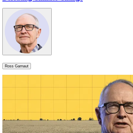
Ross Garnaut​​​​‌ ‍ ​‍​‍‌‍ ‌ ​‍‌‍‍‌‌‍‌ ‌‍‍‌‌‍ ‍​‍​‍​ ‍‍​‍​‍‌ ​ ‌‍​‌‌‍ ‍‌‍‍‌‌ ‌​‌ ‍‌​‍ ‍‌‍‍‌‌‍ ​‍​‍​‍ ​​‍​‍‌‍‍​‌ ​‍‌‍‌‌‌‍‌‍​‍​‍​ ‍‍​‍​‍‌‍‍​‌ ‌​‌ ‌​‌ ​​​ ‍‍​‍ ​‍ ‌‍ ​‌‍ ‌‍​ ‌‍​‌‌‍ ​‌‍‍​‌‍ ‌ ​ ‌ ‌​​ ‍‍​ ​ ​ ​ ​ ​ ​ ​ ​‍ ‌‍‍‌‌‍ ‍‌ ‌​‌‍‌‌‌‍ ‍‌ ‌​​‍ ‌‍‌‌‌‍‌​‌‍‍‌‌ ‌​​‍ ‌‍ ‌‌‍ ‌‍‌​‌‍‌‌​ ‌‌ ​​‌ ​‍‌‍‌‌‌ ​ ‌‍‌‌‌‍ ‍‌ ‌​‌‍​‌‌ ‌​‌‍‍‌‌‍ ‌‍ ‍​ ‍ ‌‍‍‌‌‍‌​​ ‌‌‍​‌​ ​ ‌‍‌‌‌‍​‌‌‍‌‍‌‍​‍​ ‌‌​ ​ ​‍ ‌‌‍​‌​ ‌‌​ ‌​​ ​‍​‍ ‌​ ‌​​ ​‌‌‍​‌​ ‌​​‍ ‌​ ‍​‌‍‌‍‌‍‌​‌‍‌‍​‍ ‌​ ​‍​ ​ ​ ‍​‌‍​ ‌‍​ ​ ‌‍​ ‍‌‌‍​‌​ ​ ‌‍‌​​ ​‍‌‍‌‌​ ‍ ‌ ‌​‌ ‍‌‌ ​​‌‍‌‌​ ‌‌‍​‌‌ ‌‌‌ ‌​‌‍‍​‌‍ ‌ ​‍​ ‍ ‌ ​​‌‍​‌‌ ‌​‌‍‍​​ ‌‌‍ ‍‌‍​‌‌‍ ‌‌‍‌‌​ ‌‍​‍‌‍​‌‌ ​ ‌‍‌‌‌‌‌‌‌ ​‍‌‍ ​​ ‌‌‍‍​‌ ‌​‌ ‌​‌ ​​​‍‌‌​ ​ ‌​​‌​‍‌‌​ ​‍‌​‌‍​‍‌‌​ ​‍‌​‌‍‌‍ ​‌‍ ‌‍​ ‌‍​‌‌‍ ​‌‍‍​‌‍ ‌ ​ ‌ ‌​​‍‌‌​ ​ ‌​​‌​ ​ ​ ​ ​ ​ ​ ​ ​‍‌‍‌‍‍‌‌‍‌​​ ‌‌‍​‌​ ​ ‌‍‌‌‌‍​‌‌‍‌‍‌‍​‍​ ‌‌​ ​ ​‍ ‌‌‍​‌​ ‌‌​ ‌​​ ​‍​‍ ‌​ ‌​​ ​‌‌‍​‌​ ‌​​‍ ‌​ ‍​‌‍‌‍‌‍‌​‌‍‌‍​‍ ‌​ ​‍​ ​ ​ ‍​‌‍​ ‌‍​ ​ ‌‍​ ‍‌‌‍​‌​ ​ ‌‍‌​​ ​‍‌‍‌‌​‍‌‍‌ ‌​‌ ‍‌‌ ​​‌‍‌‌​ ‌‌‍​‌‌ ‌‌‌ ‌​‌‍‍​‌‍ ‌ ​‍​‍‌‍‌ ​​‌‍​‌‌ ‌​‌‍‍​​ ‌‌‍ ‍‌‍​‌‌‍ ‌‌‍‌‌​‍‌‍‌ ​​‌‍‌‌‌ ​‍‌ ​ ‌ ​​‌‍‌‌‌‍​ ‌ ‌​‌‍‍‌‌ ‌‍‌‍‌‌​ ‌‌ ​​‌ ‌‌‌‍​‍‌‍ ​‌‍‍‌‌ ​ ‌‍‍​‌‍‌‌‌‍‌​​‍​‍‌ ‌