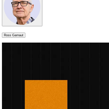
Ross Garnaut​​​​‌ ‍ ​‍​‍‌‍ ‌ ​‍‌‍‍‌‌‍‌ ‌‍‍‌‌‍ ‍​‍​‍​ ‍‍​‍​‍‌ ​ ‌‍​‌‌‍ ‍‌‍‍‌‌ ‌​‌ ‍‌​‍ ‍‌‍‍‌‌‍ ​‍​‍​‍ ​​‍​‍‌‍‍​‌ ​‍‌‍‌‌‌‍‌‍​‍​‍​ ‍‍​‍​‍‌‍‍​‌ ‌​‌ ‌​‌ ​​​ ‍‍​‍ ​‍ ‌‍ ​‌‍ ‌‍​ ‌‍​‌‌‍ ​‌‍‍​‌‍ ‌ ​ ‌ ‌​​ ‍‍​ ​ ​ ​ ​ ​ ​ ​ ​‍ ‌‍‍‌‌‍ ‍‌ ‌​‌‍‌‌‌‍ ‍‌ ‌​​‍ ‌‍‌‌‌‍‌​‌‍‍‌‌ ‌​​‍ ‌‍ ‌‌‍ ‌‍‌​‌‍‌‌​ ‌‌ ​​‌ ​‍‌‍‌‌‌ ​ ‌‍‌‌‌‍ ‍‌ ‌​‌‍​‌‌ ‌​‌‍‍‌‌‍ ‌‍ ‍​ ‍ ‌‍‍‌‌‍‌​​ ‌‌‍​‌​ ​ ‌‍‌‌‌‍​‌‌‍‌‍‌‍​‍​ ‌‌​ ​ ​‍ ‌‌‍​‌​ ‌‌​ ‌​​ ​‍​‍ ‌​ ‌​​ ​‌‌‍​‌​ ‌​​‍ ‌​ ‍​‌‍‌‍‌‍‌​‌‍‌‍​‍ ‌​ ​‍​ ​ ​ ‍​‌‍​ ‌‍​ ​ ‌‍​ ‍‌‌‍​‌​ ​ ‌‍‌​​ ​‍‌‍‌‌​ ‍ ‌ ‌​‌ ‍‌‌ ​​‌‍‌‌​ ‌‌‍​‌‌ ‌‌‌ ‌​‌‍‍​‌‍ ‌ ​‍​ ‍ ‌ ​​‌‍​‌‌ ‌​‌‍‍​​ ‌‌‍ ‍‌‍​‌‌‍ ‌‌‍‌‌​ ‌‍​‍‌‍​‌‌ ​ ‌‍‌‌‌‌‌‌‌ ​‍‌‍ ​​ ‌‌‍‍​‌ ‌​‌ ‌​‌ ​​​‍‌‌​ ​ ‌​​‌​‍‌‌​ ​‍‌​‌‍​‍‌‌​ ​‍‌​‌‍‌‍ ​‌‍ ‌‍​ ‌‍​‌‌‍ ​‌‍‍​‌‍ ‌ ​ ‌ ‌​​‍‌‌​ ​ ‌​​‌​ ​ ​ ​ ​ ​ ​ ​ ​‍‌‍‌‍‍‌‌‍‌​​ ‌‌‍​‌​ ​ ‌‍‌‌‌‍​‌‌‍‌‍‌‍​‍​ ‌‌​ ​ ​‍ ‌‌‍​‌​ ‌‌​ ‌​​ ​‍​‍ ‌​ ‌​​ ​‌‌‍​‌​ ‌​​‍ ‌​ ‍​‌‍‌‍‌‍‌​‌‍‌‍​‍ ‌​ ​‍​ ​ ​ ‍​‌‍​ ‌‍​ ​ ‌‍​ ‍‌‌‍​‌​ ​ ‌‍‌​​ ​‍‌‍‌‌​‍‌‍‌ ‌​‌ ‍‌‌ ​​‌‍‌‌​ ‌‌‍​‌‌ ‌‌‌ ‌​‌‍‍​‌‍ ‌ ​‍​‍‌‍‌ ​​‌‍​‌‌ ‌​‌‍‍​​ ‌‌‍ ‍‌‍​‌‌‍ ‌‌‍‌‌​‍‌‍‌ ​​‌‍‌‌‌ ​‍‌ ​ ‌ ​​‌‍‌‌‌‍​ ‌ ‌​‌‍‍‌‌ ‌‍‌‍‌‌​ ‌‌ ​​‌ ‌‌‌‍​‍‌‍ ​‌‍‍‌‌ ​ ‌‍‍​‌‍‌‌‌‍‌​​‍​‍‌ ‌