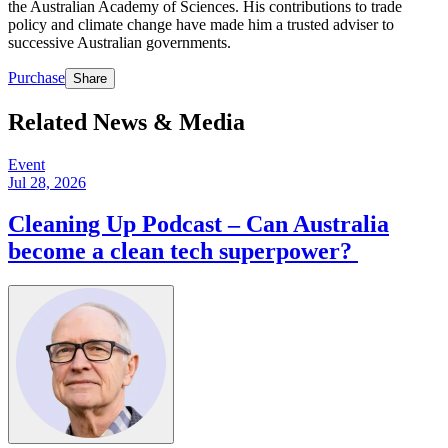
the Australian Academy of Sciences. His contributions to trade
policy and climate change have made him a trusted adviser to
successive Australian governments.​​​​‌ ‍ ​‍​‍‌‍ ‌ ​‍‌‍‍‌‌‍‌ ‌‍‍‌‌‍ ‍​‍​‍​ ‍‍​‍​‍‌ ​ ‌‍​‌‌‍ ‍‌‍‍‌‌ ‌​‌ ‍‌​‍ ‍‌‍‍‌‌‍ ​‍​‍​‍ ​​‍​‍‌‍‍​‌ ​‍‌‍‌‌‌‍‌‍​‍​‍​ ‍‍​‍​‍‌‍‍​‌ ‌​‌ ‌​‌ ​​​ ‍‍​‍ ​‍ ‌‍ ​‌‍ ‌‍​ ‌‍​‌‌‍ ​‌‍‍​‌‍ ‌ ​ ‌ ‌​​ ‍‍​ ​ ​ ​ ​ ​ ​ ​ ​‍ ‌‍‍‌‌‍ ‍‌ ‌​‌‍‌‌‌‍ ‍‌ ‌​​‍ ‌‍‌‌‌‍‌​‌‍‍‌‌ ‌​​‍ ‌‍ ‌‌‍ ‌‍‌​‌‍‌‌​ ‌‌ ​​‌ ​‍‌‍‌‌‌ ​ ‌‍‌‌‌‍ ‍‌ ‌​‌‍​‌‌ ‌​‌‍‍‌‌‍ ‌‍ ‍​ ‍ ‌‍‍‌‌‍‌​​ ‌‌‍​‌​ ​ ‌‍‌‌‌‍​‌‌‍‌‍‌‍​‍​ ‌‌​ ​ ​‍ ‌‌‍​‌​ ‌‌​ ‌​​ ​‍​‍ ‌​ ‌​​ ​‌‌‍​‌​ ‌​​‍ ‌​ ‍​‌‍‌‍‌‍‌​‌‍‌‍​‍ ‌​ ​‍​ ​ ​ ‍​‌‍​ ‌‍​ ​ ‌‍​ ‍‌‌‍​‌​ ​ ‌‍‌​​ ​‍‌‍‌‌​ ‍ ‌ ‌​‌ ‍‌‌ ​​‌‍‌‌​ ‌‌‍​‌‌ ‌‌‌ ‌​‌‍‍​‌‍ ‌ ​‍​ ‍ ‌ ​​‌‍​‌‌ ‌​‌‍‍​​ ‌‌‍‌​‌‍‌‌‌ ​ ‌‍​ ‌ ​‍‌‍‍‌‌ ​​‌ ‌​‌‍‍‌‌‍ ‌‍ ‍​ ‌‍​‍‌‍​‌‌ ​ ‌‍‌‌‌‌‌‌‌ ​‍‌‍ ​​ ‌‌‍‍​‌ ‌​‌ ‌​‌ ​​​‍‌‌​ ​ ‌​​‌​‍‌‌​ ​‍‌​‌‍​‍‌‌​ ​‍‌​‌‍‌‍ ​‌‍ ‌‍​ ‌‍​‌‌‍ ​‌‍‍​‌‍ ‌ ​ ‌ ‌​​‍‌‌​ ​ ‌​​‌​ ​ ​ ​ ​ ​ ​ ​ ​‍‌‍‌‍‍‌‌‍‌​​ ‌‌‍​‌​ ​ ‌‍‌‌‌‍​‌‌‍‌‍‌‍​‍​ ‌‌​ ​ ​‍ ‌‌‍​‌​ ‌‌​ ‌​​ ​‍​‍ ‌​ ‌​​ ​‌‌‍​‌​ ‌​​‍ ‌​ ‍​‌‍‌‍‌‍‌​‌‍‌‍​‍ ‌​ ​‍​ ​ ​ ‍​‌‍​ ‌‍​ ​ ‌‍​ ‍‌‌‍​‌​ ​ ‌‍‌​​ ​‍‌‍‌‌​‍‌‍‌ ‌​‌ ‍‌‌ ​​‌‍‌‌​ ‌‌‍​‌‌ ‌‌‌ ‌​‌‍‍​‌‍ ‌ ​‍​‍‌‍‌ ​​‌‍​‌‌ ‌​‌‍‍​​ ‌‌‍‌​‌‍‌‌‌ ​ ‌‍​ ‌ ​‍‌‍‍‌‌ ​​‌ ‌​‌‍‍‌‌‍ ‌‍ ‍​‍‌‍‌ ​​‌‍‌‌‌ ​‍‌ ​ ‌ ​​‌‍‌‌‌‍​ ‌ ‌​‌‍‍‌‌ ‌‍‌‍‌‌​ ‌‌ ​​‌ ‌‌‌‍​‍‌‍ ​‌‍‍‌‌ ​ ‌‍‍​‌‍‌‌‌‍‌​​‍​‍‌ ‌
Purchase​​​​‌ ‍ ​‍​‍‌‍ ‌ ​‍‌‍‍‌‌‍‌ ‌‍‍‌‌‍ ‍​‍​‍​ ‍‍​‍​‍‌ ​ ‌‍​‌‌‍ ‍‌‍‍‌‌ ‌​‌ ‍‌​‍ ‍‌‍‍‌‌‍ ​‍​‍​‍ ​​‍​‍‌‍‍​‌ ​‍‌‍‌‌‌‍‌‍​‍​‍​ ‍‍​‍​‍‌‍‍​‌ ‌​‌ ‌​‌ ​​​ ‍‍​‍ ​‍ ‌‍ ​‌‍ ‌‍​ ‌‍​‌‌‍ ​‌‍‍​‌‍ ‌ ​ ‌ ‌​​ ‍‍​ ​ ​ ​ ​ ​ ​ ​ ​‍ ‌‍‍‌‌‍ ‍‌ ‌​‌‍‌‌‌‍ ‍‌ ‌​​‍ ‌‍‌‌‌‍‌​‌‍‍‌‌ ‌​​‍ ‌‍ ‌‌‍ ‌‍‌​‌‍‌‌​ ‌‌ ​​‌ ​‍‌‍‌‌‌ ​ ‌‍‌‌‌‍ ‍‌ ‌​‌‍​‌‌ ‌​‌‍‍‌‌‍ ‌‍ ‍​ ‍ ‌‍‍‌‌‍‌​​ ‌‌‍‌‍‌‍​ ​ ‍‌​ ‌‍​ ‍​​ ​‌‌‍​‌‌‍‌‌​‍ ‌‌‍​‌​ ​‌‌‍​ ​ ‍​​‍ ‌​ ‌​‌‍​ ‌‍‌‌​ ​ ​‍ ‌​ ‍​​ ‍‌‌‍‌‌​ ​ ​‍ ‌​ ‌‌​ ​‍​ ​‍‌‍‌‍​ ‌‍‌‍​‍​ ​​‌‍‌‌‌‍‌​​ ‌ ​ ​​‌‍​‌​ ‍ ‌ ‌​‌ ‍‌‌ ​​‌‍‌‌​ ‌‌ ‌ ‌‍ ‌ ​‍‌‍‍ ​ ‍ ‌ ​​‌‍​‌‌ ‌​‌‍‍​​ ‌‌‍‌​‌‍ ‌ ‌ ‌‍ ‍‌‍ ​‌‍ ‌‍​‌‌‍‌​‌ ​ ‌​​‌‌‍ ‍‌‍‌​‌​ ​‌‍‍‌‌‍ ‍‌‍‍ ‌ ​ ​‍‌‌​ ‌‌‌​​‍‌‌ ‌‍‍ ‌‍‌‌‌ ‍‌​‍‌‌​ ​ ‌​‌​​‍‌‌​ ​ ‌​‌​​‍‌‌​ ​‍​ ​‍​ ‌‌​ ​‍‌‍​‍​ ​‍‌‍​‌‌‍‌‍​ ‍​​ ‍​‌‍‌‌​ ‌ ‌‍‌‌​ ‌ ​‍‌‌​ ​‍​ ​‍​‍‌‌​ ‌‌‌​‌​​‍ ‍‌ ‌​‌‍‍‌‌ ‌​‌‍ ​‌‍‌‌​ ‌‍​‍‌‍​‌‌ ​ ‌‍‌‌‌‌‌‌‌ ​‍‌‍ ​​ ‌‌‍‍​‌ ‌​‌ ‌​‌ ​​​‍‌‌​ ​ ‌​​‌​‍‌‌​ ​‍‌​‌‍​‍‌‌​ ​‍‌​‌‍‌‍ ​‌‍ ‌‍​ ‌‍​‌‌‍ ​‌‍‍​‌‍ ‌ ​ ‌ ‌​​‍‌‌​ ​ ‌​​‌​ ​ ​ ​ ​ ​ ​ ​ ​‍‌‍‌‍‍‌‌‍‌​​ ‌‌‍‌‍‌‍​ ​ ‍‌​ ‌‍​ ‍​​ ​‌‌‍​‌‌‍‌‌​‍ ‌‌‍​‌​ ​‌‌‍​ ​ ‍​​‍ ‌​ ‌​‌‍​ ‌‍‌‌​ ​ ​‍ ‌​ ‍​​ ‍‌‌‍‌‌​ ​ ​‍ ‌​ ‌‌​ ​‍​ ​‍‌‍‌‍​ ‌‍‌‍​‍​ ​​‌‍‌‌‌‍‌​​ ‌ ​ ​​‌‍​‌​‍‌‍‌ ‌​‌ ‍‌‌ ​​‌‍‌‌​ ‌‌ ‌ ‌‍ ‌ ​‍‌‍‍ ​‍‌‍‌ ​​‌‍​‌‌ ‌​‌‍‍​​ ‌‌‍‌​‌‍ ‌ ‌ ‌‍ ‍‌‍ ​‌‍ ‌‍​‌‌‍‌​‌ ​ ‌​​‌‌‍ ‍‌‍‌​‌​ ​‌‍‍‌‌‍ ‍‌‍‍ ‌ ​ ​‍‌‌​ ‌‌‌​​‍‌‌ ‌‍‍ ‌‍‌‌‌ ‍‌​‍‌‌​ ​ ‌​‌​​‍‌‌​ ​ ‌​‌​​‍‌‌​ ​‍​ ​‍​ ‌‌​ ​‍‌‍​‍​ ​‍‌‍​‌‌‍‌‍​ ‍​​ ‍​‌‍‌‌​ ‌ ‌‍‌‌​ ‌ ​‍‌‌​ ​‍​ ​‍​‍‌‌​ ‌‌‌​‌​​‍ ‍‌ ‌​‌‍‍‌‌ ‌​‌‍ ​‌‍‌‌​‍‌‍‌ ​​‌‍‌‌‌ ​‍‌ ​ ‌ ​​‌‍‌‌‌‍​ ‌ ‌​‌‍‍‌‌ ‌‍‌‍‌‌​ ‌‌ ​​‌ ‌‌‌‍​‍‌‍ ​‌‍‍‌‌ ​ ‌‍‍​‌‍‌‌‌‍‌​​‍​‍‌ ‌
Share
Related News & Media
Event
Jul 28, 2026
Cleaning Up Podcast – Can Australia
become a clean tech superpower? ​​​​‌ ‍ ​‍​‍‌‍ ‌ ​‍‌‍‍‌‌‍‌ ‌‍‍‌‌‍ ‍​‍​‍​ ‍‍​‍​‍‌ ​ ‌‍​‌‌‍ ‍‌‍‍‌‌ ‌​‌ ‍‌​‍ ‍‌‍‍‌‌‍ ​‍​‍​‍ ​​‍​‍‌‍‍​‌ ​‍‌‍‌‌‌‍‌‍​‍​‍​ ‍‍​‍​‍‌‍‍​‌ ‌​‌ ‌​‌ ​​​ ‍‍​‍ ​‍ ‌‍ ​‌‍ ‌‍​ ‌‍​‌‌‍ ​‌‍‍​‌‍ ‌ ​ ‌ ‌​​ ‍‍​ ​ ​ ​ ​ ​ ​ ​ ​‍ ‌‍‍‌‌‍ ‍‌ ‌​‌‍‌‌‌‍ ‍‌ ‌​​‍ ‌‍‌‌‌‍‌​‌‍‍‌‌ ‌​​‍ ‌‍ ‌‌‍ ‌‍‌​‌‍‌‌​ ‌‌ ​​‌ ​‍‌‍‌‌‌ ​ ‌‍‌‌‌‍ ‍‌ ‌​‌‍​‌‌ ‌​‌‍‍‌‌‍ ‌‍ ‍​ ‍ ‌‍‍‌‌‍‌​​ ‌​ ‌‍​ ‌‌‌‍​ ‌‍​ ​ ‍​​ ‌ ‌‍​ ​ ​ ​‍ ‌​ ​ ‌‍‌‌‌‍​ ‌‍​‌​‍ ‌​ ‌​​ ​‌‌‍‌​​ ‌ ​‍ ‌‌‍​‍‌‍‌​​ ​​​ ​​​‍ ‌‌‍‌‌‌‍​ ​ ‌​‌‍​ ‌‍​ ​ ‌ ​ ​‌‌‍​ ​ ​‌‌‍‌‌​ ‌​​ ‌‍​ ‍ ‌ ‌​‌ ‍‌‌ ​​‌‍‌‌​ ‌‌‍ ‍‌‍‌‌‌ ‌ ‌ ​ ​ ‍ ‌ ​​‌‍​‌‌ ‌​‌‍‍​​ ‌‌ ‌​‌‍‍‌‌ ‌​‌‍ ​‌‍‌‌​ ‌‍​‍‌‍​‌‌ ​ ‌‍‌‌‌‌‌‌‌ ​‍‌‍ ​​ ‌‌‍‍​‌ ‌​‌ ‌​‌ ​​​‍‌‌​ ​ ‌​​‌​‍‌‌​ ​‍‌​‌‍​‍‌‌​ ​‍‌​‌‍‌‍ ​‌‍ ‌‍​ ‌‍​‌‌‍ ​‌‍‍​‌‍ ‌ ​ ‌ ‌​​‍‌‌​ ​ ‌​​‌​ ​ ​ ​ ​ ​ ​ ​ ​‍‌‍‌‍‍‌‌‍‌​​ ‌​ ‌‍​ ‌‌‌‍​ ‌‍​ ​ ‍​​ ‌ ‌‍​ ​ ​ ​‍ ‌​ ​ ‌‍‌‌‌‍​ ‌‍​‌​‍ ‌​ ‌​​ ​‌‌‍‌​​ ‌ ​‍ ‌‌‍​‍‌‍‌​​ ​​​ ​​​‍ ‌‌‍‌‌‌‍​ ​ ‌​‌‍​ ‌‍​ ​ ‌ ​ ​‌‌‍​ ​ ​‌‌‍‌‌​ ‌​​ ‌‍​‍‌‍‌ ‌​‌ ‍‌‌ ​​‌‍‌‌​ ‌‌‍ ‍‌‍‌‌‌ ‌ ‌ ​ ​‍‌‍‌ ​​‌‍​‌‌ ‌​‌‍‍​​ ‌‌ ‌​‌‍‍‌‌ ‌​‌‍ ​‌‍‌‌​‍‌‍‌ ​​‌‍‌‌‌ ​‍‌ ​ ‌ ​​‌‍‌‌‌‍​ ‌ ‌​‌‍‍‌‌ ‌‍‌‍‌‌​ ‌‌ ​​‌ ‌‌‌‍​‍‌‍ ​‌‍‍‌‌ ​ ‌‍‍​‌‍‌‌‌‍‌​​‍​‍‌ ‌