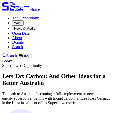
Home
The Opportunity​​​​‌ ‍ ​‍​‍‌‍ ‌ ​‍‌‍‍‌‌‍‌ ‌‍‍‌‌‍ ‍​‍​‍​ ‍‍​‍​‍‌ ​ ‌‍​‌‌‍ ‍‌‍‍‌‌ ‌​‌ ‍‌​‍ ‍‌‍‍‌‌‍ ​‍​‍​‍ ​​‍​‍‌‍‍​‌ ​‍‌‍‌‌‌‍‌‍​‍​‍​ ‍‍​‍​‍‌‍‍​‌ ‌​‌ ‌​‌ ​​​ ‍‍​‍ ​‍ ‌‍ ​‌‍ ‌‍​ ‌‍​‌‌‍ ​‌‍‍​‌‍ ‌ ​ ‌ ‌​​ ‍‍​ ​ ​ ​ ​ ​ ​ ​ ​‍ ‌‍‍‌‌‍ ‍‌ ‌​‌‍‌‌‌‍ ‍‌ ‌​​‍ ‌‍‌‌‌‍‌​‌‍‍‌‌ ‌​​‍ ‌‍ ‌‌‍ ‌‍‌​‌‍‌‌​ ‌‌ ​​‌ ​‍‌‍‌‌‌ ​ ‌‍‌‌‌‍ ‍‌ ‌​‌‍​‌‌ ‌​‌‍‍‌‌‍ ‌‍ ‍​ ‍ ‌‍‍‌‌‍‌​​ ‌​ ​‍​ ‌‍​ ‌‌​ ‌‍​ ​​‌‍‌‌​ ‍​​ ​​​‍ ‌​ ‌ ​ ‌​​ ‌‍​ ‌‌​‍ ‌​ ‌​​ ‍​​ ​ ​ ‍‌​‍ ‌​ ‍​​ ‌‍​ ​‍​ ‍‌​‍ ‌​ ‌‌​ ‌‌​ ‌ ​ ​‍‌‍‌‍​ ‍​​ ​‍​ ‍‌​ ‌‌​ ‍​​ ​​‌‍‌‌​ ‍ ‌ ‌​‌ ‍‌‌ ​​‌‍‌‌​ ‌‌ ​ ‌‍‌‌‌ ‌​‌ ‌​‌‍‍‌‌‍ ‍‌‍‌ ‌ ​ ​ ‍ ‌ ​​‌‍​‌‌ ‌​‌‍‍​​ ‌‌ ​ ‌‍‍‌‌ ‌​‌‍‌‌‌​ ‍‌‍​‌‌ ‌‍‌​‍‌‌ ‌​‌‍‌‌‌‍ ‌‌ ​ ​‍‌‌​ ‌‌‌​​‍‌‌ ‌‍‍ ‌‍‌‌‌ ‍‌​‍‌‌​ ​ ‌​‌​​‍‌‌​ ​ ‌​‌​​‍‌‌​ ​‍​ ​‍‌‍‌‌‌‍​‍‌‍‌‌‌‍​ ‌‍​‍‌‍​‌​ ​​​ ​​​ ​​​ ‌​​ ​​‌‍​ ​‍‌‌​ ​‍​ ​‍​‍‌‌​ ‌‌‌​‌​​‍ ‍‌‍ ​‌‍​‌‌‍​‍‌‍‌‌‌‍ ​​ ‌‍​‍‌‍​‌‌ ​ ‌‍‌‌‌‌‌‌‌ ​‍‌‍ ​​ ‌‌‍‍​‌ ‌​‌ ‌​‌ ​​​‍‌‌​ ​ ‌​​‌​‍‌‌​ ​‍‌​‌‍​‍‌‌​ ​‍‌​‌‍‌‍ ​‌‍ ‌‍​ ‌‍​‌‌‍ ​‌‍‍​‌‍ ‌ ​ ‌ ‌​​‍‌‌​ ​ ‌​​‌​ ​ ​ ​ ​ ​ ​ ​ ​‍‌‍‌‍‍‌‌‍‌​​ ‌​ ​‍​ ‌‍​ ‌‌​ ‌‍​ ​​‌‍‌‌​ ‍​​ ​​​‍ ‌​ ‌ ​ ‌​​ ‌‍​ ‌‌​‍ ‌​ ‌​​ ‍​​ ​ ​ ‍‌​‍ ‌​ ‍​​ ‌‍​ ​‍​ ‍‌​‍ ‌​ ‌‌​ ‌‌​ ‌ ​ ​‍‌‍‌‍​ ‍​​ ​‍​ ‍‌​ ‌‌​ ‍​​ ​​‌‍‌‌​‍‌‍‌ ‌​‌ ‍‌‌ ​​‌‍‌‌​ ‌‌ ​ ‌‍‌‌‌ ‌​‌ ‌​‌‍‍‌‌‍ ‍‌‍‌ ‌ ​ ​‍‌‍‌ ​​‌‍​‌‌ ‌​‌‍‍​​ ‌‌ ​ ‌‍‍‌‌ ‌​‌‍‌‌‌​ ‍‌‍​‌‌ ‌‍‌​‍‌‌ ‌​‌‍‌‌‌‍ ‌‌ ​ ​‍‌‌​ ‌‌‌​​‍‌‌ ‌‍‍ ‌‍‌‌‌ ‍‌​‍‌‌​ ​ ‌​‌​​‍‌‌​ ​ ‌​‌​​‍‌‌​ ​‍​ ​‍‌‍‌‌‌‍​‍‌‍‌‌‌‍​ ‌‍​‍‌‍​‌​ ​​​ ​​​ ​​​ ‌​​ ​​‌‍​ ​‍‌‌​ ​‍​ ​‍​‍‌‌​ ‌‌‌​‌​​‍ ‍‌‍ ​‌‍​‌‌‍​‍‌‍‌‌‌‍ ​​‍‌‍‌ ​​‌‍‌‌‌ ​‍‌ ​ ‌ ​​‌‍‌‌‌‍​ ‌ ‌​‌‍‍‌‌ ‌‍‌‍‌‌​ ‌‌ ​​‌ ‌‌‌‍​‍‌‍ ​‌‍‍‌‌ ​ ‌‍‍​‌‍‌‌‌‍‌​​‍​‍‌ ‌
Work​​​​‌ ‍ ​‍​‍‌‍ ‌ ​‍‌‍‍‌‌‍‌ ‌‍‍‌‌‍ ‍​‍​‍​ ‍‍​‍​‍‌ ​ ‌‍​‌‌‍ ‍‌‍‍‌‌ ‌​‌ ‍‌​‍ ‍‌‍‍‌‌‍ ​‍​‍​‍ ​​‍​‍‌‍‍​‌ ​‍‌‍‌‌‌‍‌‍​‍​‍​ ‍‍​‍​‍‌‍‍​‌ ‌​‌ ‌​‌ ​​​ ‍‍​‍ ​‍ ‌‍ ​‌‍ ‌‍​ ‌‍​‌‌‍ ​‌‍‍​‌‍ ‌ ​ ‌ ‌​​ ‍‍​ ​ ​ ​ ​ ​ ​ ​ ​‍ ‌‍‍‌‌‍ ‍‌ ‌​‌‍‌‌‌‍ ‍‌ ‌​​‍ ‌‍‌‌‌‍‌​‌‍‍‌‌ ‌​​‍ ‌‍ ‌‌‍ ‌‍‌​‌‍‌‌​ ‌‌ ​​‌ ​‍‌‍‌‌‌ ​ ‌‍‌‌‌‍ ‍‌ ‌​‌‍​‌‌ ‌​‌‍‍‌‌‍ ‌‍ ‍​ ‍ ‌‍‍‌‌‍‌​​ ‌​ ​‍​ ‌‍​ ‌‌​ ‌‍​ ​​‌‍‌‌​ ‍​​ ​​​‍ ‌​ ‌ ​ ‌​​ ‌‍​ ‌‌​‍ ‌​ ‌​​ ‍​​ ​ ​ ‍‌​‍ ‌​ ‍​​ ‌‍​ ​‍​ ‍‌​‍ ‌​ ‌‌​ ‌‌​ ‌ ​ ​‍‌‍‌‍​ ‍​​ ​‍​ ‍‌​ ‌‌​ ‍​​ ​​‌‍‌‌​ ‍ ‌ ‌​‌ ‍‌‌ ​​‌‍‌‌​ ‌‌ ​ ‌‍‌‌‌ ‌​‌ ‌​‌‍‍‌‌‍ ‍‌‍‌ ‌ ​ ​ ‍ ‌ ​​‌‍​‌‌ ‌​‌‍‍​​ ‌‌ ​ ‌‍‍‌‌ ‌​‌‍‌‌‌​ ‍‌‍​‌‌ ‌‍‌​‍‌‌ ‌​‌‍‌‌‌‍ ‌‌ ​ ​‍‌‌​ ‌‌‌​​‍‌‌ ‌‍‍ ‌‍‌‌‌ ‍‌​‍‌‌​ ​ ‌​‌​​‍‌‌​ ​ ‌​‌​​‍‌‌​ ​‍​ ​‍​ ‌‌​ ​​‌‍‌‍‌‍​‌‌‍‌​​ ‌‌​ ‌ ‌‍‌‍​ ‌ ‌‍​‌‌‍‌‌​ ​‍​ ‌ ​ ‌​‌‍‌‌​ ‍‌‌‍​ ​ ​​‌‍‌​​ ‍‌​ ​ ​ ‌‌​ ‌‌​ ​‍​ ‌ ​ ‌ ​ ‌‌‌‍‌​‌‍​‌​ ‍‌​ ​​​ ‌ ​‍‌‌​ ​‍​ ​‍​‍‌‌​ ‌‌‌​‌​​‍ ‍‌‍ ​‌‍​‌‌‍​‍‌‍‌‌‌‍ ​​ ‌‍​‍‌‍​‌‌ ​ ‌‍‌‌‌‌‌‌‌ ​‍‌‍ ​​ ‌‌‍‍​‌ ‌​‌ ‌​‌ ​​​‍‌‌​ ​ ‌​​‌​‍‌‌​ ​‍‌​‌‍​‍‌‌​ ​‍‌​‌‍‌‍ ​‌‍ ‌‍​ ‌‍​‌‌‍ ​‌‍‍​‌‍ ‌ ​ ‌ ‌​​‍‌‌​ ​ ‌​​‌​ ​ ​ ​ ​ ​ ​ ​ ​‍‌‍‌‍‍‌‌‍‌​​ ‌​ ​‍​ ‌‍​ ‌‌​ ‌‍​ ​​‌‍‌‌​ ‍​​ ​​​‍ ‌​ ‌ ​ ‌​​ ‌‍​ ‌‌​‍ ‌​ ‌​​ ‍​​ ​ ​ ‍‌​‍ ‌​ ‍​​ ‌‍​ ​‍​ ‍‌​‍ ‌​ ‌‌​ ‌‌​ ‌ ​ ​‍‌‍‌‍​ ‍​​ ​‍​ ‍‌​ ‌‌​ ‍​​ ​​‌‍‌‌​‍‌‍‌ ‌​‌ ‍‌‌ ​​‌‍‌‌​ ‌‌ ​ ‌‍‌‌‌ ‌​‌ ‌​‌‍‍‌‌‍ ‍‌‍‌ ‌ ​ ​‍‌‍‌ ​​‌‍​‌‌ ‌​‌‍‍​​ ‌‌ ​ ‌‍‍‌‌ ‌​‌‍‌‌‌​ ‍‌‍​‌‌ ‌‍‌​‍‌‌ ‌​‌‍‌‌‌‍ ‌‌ ​ ​‍‌‌​ ‌‌‌​​‍‌‌ ‌‍‍ ‌‍‌‌‌ ‍‌​‍‌‌​ ​ ‌​‌​​‍‌‌​ ​ ‌​‌​​‍‌‌​ ​‍​ ​‍​ ‌‌​ ​​‌‍‌‍‌‍​‌‌‍‌​​ ‌‌​ ‌ ‌‍‌‍​ ‌ ‌‍​‌‌‍‌‌​ ​‍​ ‌ ​ ‌​‌‍‌‌​ ‍‌‌‍​ ​ ​​‌‍‌​​ ‍‌​ ​ ​ ‌‌​ ‌‌​ ​‍​ ‌ ​ ‌ ​ ‌‌‌‍‌​‌‍​‌​ ‍‌​ ​​​ ‌ ​‍‌‌​ ​‍​ ​‍​‍‌‌​ ‌‌‌​‌​​‍ ‍‌‍ ​‌‍​‌‌‍​‍‌‍‌‌‌‍ ​​‍‌‍‌ ​​‌‍‌‌‌ ​‍‌ ​ ‌ ​​‌‍‌‌‌‍​ ‌ ‌​‌‍‍‌‌ ‌‍‌‍‌‌​ ‌‌ ​​‌ ‌‌‌‍​‍‌‍ ​‌‍‍‌‌ ​ ‌‍‍​‌‍‌‌‌‍‌​​‍​‍‌ ‌
News & Media​​​​‌ ‍ ​‍​‍‌‍ ‌ ​‍‌‍‍‌‌‍‌ ‌‍‍‌‌‍ ‍​‍​‍​ ‍‍​‍​‍‌ ​ ‌‍​‌‌‍ ‍‌‍‍‌‌ ‌​‌ ‍‌​‍ ‍‌‍‍‌‌‍ ​‍​‍​‍ ​​‍​‍‌‍‍​‌ ​‍‌‍‌‌‌‍‌‍​‍​‍​ ‍‍​‍​‍‌‍‍​‌ ‌​‌ ‌​‌ ​​​ ‍‍​‍ ​‍ ‌‍ ​‌‍ ‌‍​ ‌‍​‌‌‍ ​‌‍‍​‌‍ ‌ ​ ‌ ‌​​ ‍‍​ ​ ​ ​ ​ ​ ​ ​ ​‍ ‌‍‍‌‌‍ ‍‌ ‌​‌‍‌‌‌‍ ‍‌ ‌​​‍ ‌‍‌‌‌‍‌​‌‍‍‌‌ ‌​​‍ ‌‍ ‌‌‍ ‌‍‌​‌‍‌‌​ ‌‌ ​​‌ ​‍‌‍‌‌‌ ​ ‌‍‌‌‌‍ ‍‌ ‌​‌‍​‌‌ ‌​‌‍‍‌‌‍ ‌‍ ‍​ ‍ ‌‍‍‌‌‍‌​​ ‌​ ​‍​ ‌‍​ ‌‌​ ‌‍​ ​​‌‍‌‌​ ‍​​ ​​​‍ ‌​ ‌ ​ ‌​​ ‌‍​ ‌‌​‍ ‌​ ‌​​ ‍​​ ​ ​ ‍‌​‍ ‌​ ‍​​ ‌‍​ ​‍​ ‍‌​‍ ‌​ ‌‌​ ‌‌​ ‌ ​ ​‍‌‍‌‍​ ‍​​ ​‍​ ‍‌​ ‌‌​ ‍​​ ​​‌‍‌‌​ ‍ ‌ ‌​‌ ‍‌‌ ​​‌‍‌‌​ ‌‌ ​ ‌‍‌‌‌ ‌​‌ ‌​‌‍‍‌‌‍ ‍‌‍‌ ‌ ​ ​ ‍ ‌ ​​‌‍​‌‌ ‌​‌‍‍​​ ‌‌ ​ ‌‍‍‌‌ ‌​‌‍‌‌‌​ ‍‌‍​‌‌ ‌‍‌​‍‌‌ ‌​‌‍‌‌‌‍ ‌‌ ​ ​‍‌‌​ ‌‌‌​​‍‌‌ ‌‍‍ ‌‍‌‌‌ ‍‌​‍‌‌​ ​ ‌​‌​​‍‌‌​ ​ ‌​‌​​‍‌‌​ ​‍​ ​‍​ ​​​ ​ ​ ‌‌​ ‍‌​ ‌‍‌‍‌‌‌‍‌​‌‍‌‌​ ‍​​ ​​​ ‌ ​ ‌‌​‍‌‌​ ​‍​ ​‍​‍‌‌​ ‌‌‌​‌​​‍ ‍‌‍ ​‌‍​‌‌‍​‍‌‍‌‌‌‍ ​​ ‌‍​‍‌‍​‌‌ ​ ‌‍‌‌‌‌‌‌‌ ​‍‌‍ ​​ ‌‌‍‍​‌ ‌​‌ ‌​‌ ​​​‍‌‌​ ​ ‌​​‌​‍‌‌​ ​‍‌​‌‍​‍‌‌​ ​‍‌​‌‍‌‍ ​‌‍ ‌‍​ ‌‍​‌‌‍ ​‌‍‍​‌‍ ‌ ​ ‌ ‌​​‍‌‌​ ​ ‌​​‌​ ​ ​ ​ ​ ​ ​ ​ ​‍‌‍‌‍‍‌‌‍‌​​ ‌​ ​‍​ ‌‍​ ‌‌​ ‌‍​ ​​‌‍‌‌​ ‍​​ ​​​‍ ‌​ ‌ ​ ‌​​ ‌‍​ ‌‌​‍ ‌​ ‌​​ ‍​​ ​ ​ ‍‌​‍ ‌​ ‍​​ ‌‍​ ​‍​ ‍‌​‍ ‌​ ‌‌​ ‌‌​ ‌ ​ ​‍‌‍‌‍​ ‍​​ ​‍​ ‍‌​ ‌‌​ ‍​​ ​​‌‍‌‌​‍‌‍‌ ‌​‌ ‍‌‌ ​​‌‍‌‌​ ‌‌ ​ ‌‍‌‌‌ ‌​‌ ‌​‌‍‍‌‌‍ ‍‌‍‌ ‌ ​ ​‍‌‍‌ ​​‌‍​‌‌ ‌​‌‍‍​​ ‌‌ ​ ‌‍‍‌‌ ‌​‌‍‌‌‌​ ‍‌‍​‌‌ ‌‍‌​‍‌‌ ‌​‌‍‌‌‌‍ ‌‌ ​ ​‍‌‌​ ‌‌‌​​‍‌‌ ‌‍‍ ‌‍‌‌‌ ‍‌​‍‌‌​ ​ ‌​‌​​‍‌‌​ ​ ‌​‌​​‍‌‌​ ​‍​ ​‍​ ​​​ ​ ​ ‌‌​ ‍‌​ ‌‍‌‍‌‌‌‍‌​‌‍‌‌​ ‍​​ ​​​ ‌ ​ ‌‌​‍‌‌​ ​‍​ ​‍​‍‌‌​ ‌‌‌​‌​​‍ ‍‌‍ ​‌‍​‌‌‍​‍‌‍‌‌‌‍ ​​‍‌‍‌ ​​‌‍‌‌‌ ​‍‌ ​ ‌ ​​‌‍‌‌‌‍​ ‌ ‌​‌‍‍‌‌ ‌‍‌‍‌‌​ ‌‌ ​​‌ ‌‌‌‍​‍‌‍ ​‌‍‍‌‌ ​ ‌‍‍​‌‍‌‌‌‍‌​​‍​‍‌ ‌
Open Data​​​​‌ ‍ ​‍​‍‌‍ ‌ ​‍‌‍‍‌‌‍‌ ‌‍‍‌‌‍ ‍​‍​‍​ ‍‍​‍​‍‌ ​ ‌‍​‌‌‍ ‍‌‍‍‌‌ ‌​‌ ‍‌​‍ ‍‌‍‍‌‌‍ ​‍​‍​‍ ​​‍​‍‌‍‍​‌ ​‍‌‍‌‌‌‍‌‍​‍​‍​ ‍‍​‍​‍‌‍‍​‌ ‌​‌ ‌​‌ ​​​ ‍‍​‍ ​‍ ‌‍ ​‌‍ ‌‍​ ‌‍​‌‌‍ ​‌‍‍​‌‍ ‌ ​ ‌ ‌​​ ‍‍​ ​ ​ ​ ​ ​ ​ ​ ​‍ ‌‍‍‌‌‍ ‍‌ ‌​‌‍‌‌‌‍ ‍‌ ‌​​‍ ‌‍‌‌‌‍‌​‌‍‍‌‌ ‌​​‍ ‌‍ ‌‌‍ ‌‍‌​‌‍‌‌​ ‌‌ ​​‌ ​‍‌‍‌‌‌ ​ ‌‍‌‌‌‍ ‍‌ ‌​‌‍​‌‌ ‌​‌‍‍‌‌‍ ‌‍ ‍​ ‍ ‌‍‍‌‌‍‌​​ ‌​ ​‍​ ‌‍​ ‌‌​ ‌‍​ ​​‌‍‌‌​ ‍​​ ​​​‍ ‌​ ‌ ​ ‌​​ ‌‍​ ‌‌​‍ ‌​ ‌​​ ‍​​ ​ ​ ‍‌​‍ ‌​ ‍​​ ‌‍​ ​‍​ ‍‌​‍ ‌​ ‌‌​ ‌‌​ ‌ ​ ​‍‌‍‌‍​ ‍​​ ​‍​ ‍‌​ ‌‌​ ‍​​ ​​‌‍‌‌​ ‍ ‌ ‌​‌ ‍‌‌ ​​‌‍‌‌​ ‌‌ ​ ‌‍‌‌‌ ‌​‌ ‌​‌‍‍‌‌‍ ‍‌‍‌ ‌ ​ ​ ‍ ‌ ​​‌‍​‌‌ ‌​‌‍‍​​ ‌‌ ​ ‌‍‍‌‌ ‌​‌‍‌‌‌​ ‍‌‍​‌‌ ‌‍‌​‍‌‌ ‌​‌‍‌‌‌‍ ‌‌ ​ ​‍‌‌​ ‌‌‌​​‍‌‌ ‌‍‍ ‌‍‌‌‌ ‍‌​‍‌‌​ ​ ‌​‌​​‍‌‌​ ​ ‌​‌​​‍‌‌​ ​‍​ ​‍​ ‍​‌‍‌‍‌‍‌​​ ​ ​ ‍​‌‍​‍‌‍‌‌‌‍​ ​ ​‍‌‍​‍​ ‍‌​ ​ ​‍‌‌​ ​‍​ ​‍​‍‌‌​ ‌‌‌​‌​​‍ ‍‌‍ ​‌‍​‌‌‍​‍‌‍‌‌‌‍ ​​ ‌‍​‍‌‍​‌‌ ​ ‌‍‌‌‌‌‌‌‌ ​‍‌‍ ​​ ‌‌‍‍​‌ ‌​‌ ‌​‌ ​​​‍‌‌​ ​ ‌​​‌​‍‌‌​ ​‍‌​‌‍​‍‌‌​ ​‍‌​‌‍‌‍ ​‌‍ ‌‍​ ‌‍​‌‌‍ ​‌‍‍​‌‍ ‌ ​ ‌ ‌​​‍‌‌​ ​ ‌​​‌​ ​ ​ ​ ​ ​ ​ ​ ​‍‌‍‌‍‍‌‌‍‌​​ ‌​ ​‍​ ‌‍​ ‌‌​ ‌‍​ ​​‌‍‌‌​ ‍​​ ​​​‍ ‌​ ‌ ​ ‌​​ ‌‍​ ‌‌​‍ ‌​ ‌​​ ‍​​ ​ ​ ‍‌​‍ ‌​ ‍​​ ‌‍​ ​‍​ ‍‌​‍ ‌​ ‌‌​ ‌‌​ ‌ ​ ​‍‌‍‌‍​ ‍​​ ​‍​ ‍‌​ ‌‌​ ‍​​ ​​‌‍‌‌​‍‌‍‌ ‌​‌ ‍‌‌ ​​‌‍‌‌​ ‌‌ ​ ‌‍‌‌‌ ‌​‌ ‌​‌‍‍‌‌‍ ‍‌‍‌ ‌ ​ ​‍‌‍‌ ​​‌‍​‌‌ ‌​‌‍‍​​ ‌‌ ​ ‌‍‍‌‌ ‌​‌‍‌‌‌​ ‍‌‍​‌‌ ‌‍‌​‍‌‌ ‌​‌‍‌‌‌‍ ‌‌ ​ ​‍‌‌​ ‌‌‌​​‍‌‌ ‌‍‍ ‌‍‌‌‌ ‍‌​‍‌‌​ ​ ‌​‌​​‍‌‌​ ​ ‌​‌​​‍‌‌​ ​‍​ ​‍​ ‍​‌‍‌‍‌‍‌​​ ​ ​ ‍​‌‍​‍‌‍‌‌‌‍​ ​ ​‍‌‍​‍​ ‍‌​ ​ ​‍‌‌​ ​‍​ ​‍​‍‌‌​ ‌‌‌​‌​​‍ ‍‌‍ ​‌‍​‌‌‍​‍‌‍‌‌‌‍ ​​‍‌‍‌ ​​‌‍‌‌‌ ​‍‌ ​ ‌ ​​‌‍‌‌‌‍​ ‌ ‌​‌‍‍‌‌ ‌‍‌‍‌‌​ ‌‌ ​​‌ ‌‌‌‍​‍‌‍ ​‌‍‍‌‌ ​ ‌‍‍​‌‍‌‌‌‍‌​​‍​‍‌ ‌
About​​​​‌ ‍ ​‍​‍‌‍ ‌ ​‍‌‍‍‌‌‍‌ ‌‍‍‌‌‍ ‍​‍​‍​ ‍‍​‍​‍‌ ​ ‌‍​‌‌‍ ‍‌‍‍‌‌ ‌​‌ ‍‌​‍ ‍‌‍‍‌‌‍ ​‍​‍​‍ ​​‍​‍‌‍‍​‌ ​‍‌‍‌‌‌‍‌‍​‍​‍​ ‍‍​‍​‍‌‍‍​‌ ‌​‌ ‌​‌ ​​​ ‍‍​‍ ​‍ ‌‍ ​‌‍ ‌‍​ ‌‍​‌‌‍ ​‌‍‍​‌‍ ‌ ​ ‌ ‌​​ ‍‍​ ​ ​ ​ ​ ​ ​ ​ ​‍ ‌‍‍‌‌‍ ‍‌ ‌​‌‍‌‌‌‍ ‍‌ ‌​​‍ ‌‍‌‌‌‍‌​‌‍‍‌‌ ‌​​‍ ‌‍ ‌‌‍ ‌‍‌​‌‍‌‌​ ‌‌ ​​‌ ​‍‌‍‌‌‌ ​ ‌‍‌‌‌‍ ‍‌ ‌​‌‍​‌‌ ‌​‌‍‍‌‌‍ ‌‍ ‍​ ‍ ‌‍‍‌‌‍‌​​ ‌​ ​‍​ ‌‍​ ‌‌​ ‌‍​ ​​‌‍‌‌​ ‍​​ ​​​‍ ‌​ ‌ ​ ‌​​ ‌‍​ ‌‌​‍ ‌​ ‌​​ ‍​​ ​ ​ ‍‌​‍ ‌​ ‍​​ ‌‍​ ​‍​ ‍‌​‍ ‌​ ‌‌​ ‌‌​ ‌ ​ ​‍‌‍‌‍​ ‍​​ ​‍​ ‍‌​ ‌‌​ ‍​​ ​​‌‍‌‌​ ‍ ‌ ‌​‌ ‍‌‌ ​​‌‍‌‌​ ‌‌ ​ ‌‍‌‌‌ ‌​‌ ‌​‌‍‍‌‌‍ ‍‌‍‌ ‌ ​ ​ ‍ ‌ ​​‌‍​‌‌ ‌​‌‍‍​​ ‌‌ ​ ‌‍‍‌‌ ‌​‌‍‌‌‌​ ‍‌‍​‌‌ ‌‍‌​‍‌‌ ‌​‌‍‌‌‌‍ ‌‌ ​ ​‍‌‌​ ‌‌‌​​‍‌‌ ‌‍‍ ‌‍‌‌‌ ‍‌​‍‌‌​ ​ ‌​‌​​‍‌‌​ ​ ‌​‌​​‍‌‌​ ​‍​ ​‍​ ‌‍​ ​ ‌‍‌‌‌‍​‌‌‍​‍‌‍‌​‌‍‌‌​ ​​​ ‌‍​ ‌ ​ ‌ ​ ‌‌​‍‌‌​ ​‍​ ​‍​‍‌‌​ ‌‌‌​‌​​‍ ‍‌‍ ​‌‍​‌‌‍​‍‌‍‌‌‌‍ ​​ ‌‍​‍‌‍​‌‌ ​ ‌‍‌‌‌‌‌‌‌ ​‍‌‍ ​​ ‌‌‍‍​‌ ‌​‌ ‌​‌ ​​​‍‌‌​ ​ ‌​​‌​‍‌‌​ ​‍‌​‌‍​‍‌‌​ ​‍‌​‌‍‌‍ ​‌‍ ‌‍​ ‌‍​‌‌‍ ​‌‍‍​‌‍ ‌ ​ ‌ ‌​​‍‌‌​ ​ ‌​​‌​ ​ ​ ​ ​ ​ ​ ​ ​‍‌‍‌‍‍‌‌‍‌​​ ‌​ ​‍​ ‌‍​ ‌‌​ ‌‍​ ​​‌‍‌‌​ ‍​​ ​​​‍ ‌​ ‌ ​ ‌​​ ‌‍​ ‌‌​‍ ‌​ ‌​​ ‍​​ ​ ​ ‍‌​‍ ‌​ ‍​​ ‌‍​ ​‍​ ‍‌​‍ ‌​ ‌‌​ ‌‌​ ‌ ​ ​‍‌‍‌‍​ ‍​​ ​‍​ ‍‌​ ‌‌​ ‍​​ ​​‌‍‌‌​‍‌‍‌ ‌​‌ ‍‌‌ ​​‌‍‌‌​ ‌‌ ​ ‌‍‌‌‌ ‌​‌ ‌​‌‍‍‌‌‍ ‍‌‍‌ ‌ ​ ​‍‌‍‌ ​​‌‍​‌‌ ‌​‌‍‍​​ ‌‌ ​ ‌‍‍‌‌ ‌​‌‍‌‌‌​ ‍‌‍​‌‌ ‌‍‌​‍‌‌ ‌​‌‍‌‌‌‍ ‌‌ ​ ​‍‌‌​ ‌‌‌​​‍‌‌ ‌‍‍ ‌‍‌‌‌ ‍‌​‍‌‌​ ​ ‌​‌​​‍‌‌​ ​ ‌​‌​​‍‌‌​ ​‍​ ​‍​ ‌‍​ ​ ‌‍‌‌‌‍​‌‌‍​‍‌‍‌​‌‍‌‌​ ​​​ ‌‍​ ‌ ​ ‌ ​ ‌‌​‍‌‌​ ​‍​ ​‍​‍‌‌​ ‌‌‌​‌​​‍ ‍‌‍ ​‌‍​‌‌‍​‍‌‍‌‌‌‍ ​​‍‌‍‌ ​​‌‍‌‌‌ ​‍‌ ​ ‌ ​​‌‍‌‌‌‍​ ‌ ‌​‌‍‍‌‌ ‌‍‌‍‌‌​ ‌‌ ​​‌ ‌‌‌‍​‍‌‍ ​‌‍‍‌‌ ​ ‌‍‍​‌‍‌‌‌‍‌​​‍​‍‌ ‌
Donate​​​​‌ ‍ ​‍​‍‌‍ ‌ ​‍‌‍‍‌‌‍‌ ‌‍‍‌‌‍ ‍​‍​‍​ ‍‍​‍​‍‌ ​ ‌‍​‌‌‍ ‍‌‍‍‌‌ ‌​‌ ‍‌​‍ ‍‌‍‍‌‌‍ ​‍​‍​‍ ​​‍​‍‌‍‍​‌ ​‍‌‍‌‌‌‍‌‍​‍​‍​ ‍‍​‍​‍‌‍‍​‌ ‌​‌ ‌​‌ ​​​ ‍‍​‍ ​‍ ‌‍ ​‌‍ ‌‍​ ‌‍​‌‌‍ ​‌‍‍​‌‍ ‌ ​ ‌ ‌​​ ‍‍​ ​ ​ ​ ​ ​ ​ ​ ​‍ ‌‍‍‌‌‍ ‍‌ ‌​‌‍‌‌‌‍ ‍‌ ‌​​‍ ‌‍‌‌‌‍‌​‌‍‍‌‌ ‌​​‍ ‌‍ ‌‌‍ ‌‍‌​‌‍‌‌​ ‌‌ ​​‌ ​‍‌‍‌‌‌ ​ ‌‍‌‌‌‍ ‍‌ ‌​‌‍​‌‌ ‌​‌‍‍‌‌‍ ‌‍ ‍​ ‍ ‌‍‍‌‌‍‌​​ ‌​ ​‍​ ‌‍​ ‌‌​ ‌‍​ ​​‌‍‌‌​ ‍​​ ​​​‍ ‌​ ‌ ​ ‌​​ ‌‍​ ‌‌​‍ ‌​ ‌​​ ‍​​ ​ ​ ‍‌​‍ ‌​ ‍​​ ‌‍​ ​‍​ ‍‌​‍ ‌​ ‌‌​ ‌‌​ ‌ ​ ​‍‌‍‌‍​ ‍​​ ​‍​ ‍‌​ ‌‌​ ‍​​ ​​‌‍‌‌​ ‍ ‌ ‌​‌ ‍‌‌ ​​‌‍‌‌​ ‌‌ ​ ‌‍‌‌‌ ‌​‌ ‌​‌‍‍‌‌‍ ‍‌‍‌ ‌ ​ ​ ‍ ‌ ​​‌‍​‌‌ ‌​‌‍‍​​ ‌‌ ​ ‌‍‍‌‌ ‌​‌‍‌‌‌​ ‍‌‍​‌‌ ‌‍‌​‍‌‌ ‌​‌‍‌‌‌‍ ‌‌ ​ ​‍‌‌​ ‌‌‌​​‍‌‌ ‌‍‍ ‌‍‌‌‌ ‍‌​‍‌‌​ ​ ‌​‌​​‍‌‌​ ​ ‌​‌​​‍‌‌​ ​‍​ ​‍​ ‌​​ ‍‌​ ‌‍​ ​ ​ ‍​‌‍​ ​ ‌‌​ ​‍‌‍‌‌​ ​‍​ ‌‌‌‍‌‌​‍‌‌​ ​‍​ ​‍​‍‌‌​ ‌‌‌​‌​​‍ ‍‌‍ ​‌‍​‌‌‍​‍‌‍‌‌‌‍ ​​ ‌‍​‍‌‍​‌‌ ​ ‌‍‌‌‌‌‌‌‌ ​‍‌‍ ​​ ‌‌‍‍​‌ ‌​‌ ‌​‌ ​​​‍‌‌​ ​ ‌​​‌​‍‌‌​ ​‍‌​‌‍​‍‌‌​ ​‍‌​‌‍‌‍ ​‌‍ ‌‍​ ‌‍​‌‌‍ ​‌‍‍​‌‍ ‌ ​ ‌ ‌​​‍‌‌​ ​ ‌​​‌​ ​ ​ ​ ​ ​ ​ ​ ​‍‌‍‌‍‍‌‌‍‌​​ ‌​ ​‍​ ‌‍​ ‌‌​ ‌‍​ ​​‌‍‌‌​ ‍​​ ​​​‍ ‌​ ‌ ​ ‌​​ ‌‍​ ‌‌​‍ ‌​ ‌​​ ‍​​ ​ ​ ‍‌​‍ ‌​ ‍​​ ‌‍​ ​‍​ ‍‌​‍ ‌​ ‌‌​ ‌‌​ ‌ ​ ​‍‌‍‌‍​ ‍​​ ​‍​ ‍‌​ ‌‌​ ‍​​ ​​‌‍‌‌​‍‌‍‌ ‌​‌ ‍‌‌ ​​‌‍‌‌​ ‌‌ ​ ‌‍‌‌‌ ‌​‌ ‌​‌‍‍‌‌‍ ‍‌‍‌ ‌ ​ ​‍‌‍‌ ​​‌‍​‌‌ ‌​‌‍‍​​ ‌‌ ​ ‌‍‍‌‌ ‌​‌‍‌‌‌​ ‍‌‍​‌‌ ‌‍‌​‍‌‌ ‌​‌‍‌‌‌‍ ‌‌ ​ ​‍‌‌​ ‌‌‌​​‍‌‌ ‌‍‍ ‌‍‌‌‌ ‍‌​‍‌‌​ ​ ‌​‌​​‍‌‌​ ​ ‌​‌​​‍‌‌​ ​‍​ ​‍​ ‌​​ ‍‌​ ‌‍​ ​ ​ ‍​‌‍​ ​ ‌‌​ ​‍‌‍‌‌​ ​‍​ ‌‌‌‍‌‌​‍‌‌​ ​‍​ ​‍​‍‌‌​ ‌‌‌​‌​​‍ ‍‌‍ ​‌‍​‌‌‍​‍‌‍‌‌‌‍ ​​‍‌‍‌ ​​‌‍‌‌‌ ​‍‌ ​ ‌ ​​‌‍‌‌‌‍​ ‌ ‌​‌‍‍‌‌ ‌‍‌‍‌‌​ ‌‌ ​​‌ ‌‌‌‍​‍‌‍ ​‌‍‍‌‌ ​ ‌‍‍​‌‍‌‌‌‍‌​​‍​‍‌ ‌
Search
Search
Menu
Books
Superpower Opportunity​​​​‌ ‍ ​‍​‍‌‍ ‌ ​‍‌‍‍‌‌‍‌ ‌‍‍‌‌‍ ‍​‍​‍​ ‍‍​‍​‍‌ ​ ‌‍​‌‌‍ ‍‌‍‍‌‌ ‌​‌ ‍‌​‍ ‍‌‍‍‌‌‍ ​‍​‍​‍ ​​‍​‍‌‍‍​‌ ​‍‌‍‌‌‌‍‌‍​‍​‍​ ‍‍​‍​‍‌‍‍​‌ ‌​‌ ‌​‌ ​​​ ‍‍​‍ ​‍ ‌‍ ​‌‍ ‌‍​ ‌‍​‌‌‍ ​‌‍‍​‌‍ ‌ ​ ‌ ‌​​ ‍‍​ ​ ​ ​ ​ ​ ​ ​ ​‍ ‌‍‍‌‌‍ ‍‌ ‌​‌‍‌‌‌‍ ‍‌ ‌​​‍ ‌‍‌‌‌‍‌​‌‍‍‌‌ ‌​​‍ ‌‍ ‌‌‍ ‌‍‌​‌‍‌‌​ ‌‌ ​​‌ ​‍‌‍‌‌‌ ​ ‌‍‌‌‌‍ ‍‌ ‌​‌‍​‌‌ ‌​‌‍‍‌‌‍ ‌‍ ‍​ ‍ ‌‍‍‌‌‍‌​​ ‌‌‍‌‌​ ‌‍‌‍​‌‌‍‌‍​ ‌‍‌‍​‌‌‍‌‌​ ‌​​‍ ‌​ ‍‌​ ‍‌‌‍​‌​ ‌​​‍ ‌​ ‌​‌‍​ ​ ‌‌​ ‌‌​‍ ‌‌‍​‍‌‍​‌​ ‌‌‌‍​‌​‍ ‌‌‍​ ​ ​ ​ ‌ ‌‍​‌‌‍​‌‌‍​ ‌‍‌‍​ ​​​ ‌ ‌‍‌​‌‍​‌‌‍‌‌​ ‍ ‌ ‌​‌ ‍‌‌ ​​‌‍‌‌​ ‌‌ ‌​‌‍‍​‌‍‌‌‌‍ ‌‌‍‌‌​ ‍ ‌ ​​‌‍​‌‌ ‌​‌‍‍​​ ‌‌‍ ‍‌‍​‌‌‍ ‌‌‍‌‌​ ‌‍​‍‌‍​‌‌ ​ ‌‍‌‌‌‌‌‌‌ ​‍‌‍ ​​ ‌‌‍‍​‌ ‌​‌ ‌​‌ ​​​‍‌‌​ ​ ‌​​‌​‍‌‌​ ​‍‌​‌‍​‍‌‌​ ​‍‌​‌‍‌‍ ​‌‍ ‌‍​ ‌‍​‌‌‍ ​‌‍‍​‌‍ ‌ ​ ‌ ‌​​‍‌‌​ ​ ‌​​‌​ ​ ​ ​ ​ ​ ​ ​ ​‍‌‍‌‍‍‌‌‍‌​​ ‌‌‍‌‌​ ‌‍‌‍​‌‌‍‌‍​ ‌‍‌‍​‌‌‍‌‌​ ‌​​‍ ‌​ ‍‌​ ‍‌‌‍​‌​ ‌​​‍ ‌​ ‌​‌‍​ ​ ‌‌​ ‌‌​‍ ‌‌‍​‍‌‍​‌​ ‌‌‌‍​‌​‍ ‌‌‍​ ​ ​ ​ ‌ ‌‍​‌‌‍​‌‌‍​ ‌‍‌‍​ ​​​ ‌ ‌‍‌​‌‍​‌‌‍‌‌​‍‌‍‌ ‌​‌ ‍‌‌ ​​‌‍‌‌​ ‌‌ ‌​‌‍‍​‌‍‌‌‌‍ ‌‌‍‌‌​‍‌‍‌ ​​‌‍​‌‌ ‌​‌‍‍​​ ‌‌‍ ‍‌‍​‌‌‍ ‌‌‍‌‌​‍‌‍‌ ​​‌‍‌‌‌ ​‍‌ ​ ‌ ​​‌‍‌‌‌‍​ ‌ ‌​‌‍‍‌‌ ‌‍‌‍‌‌​ ‌‌ ​​‌ ‌‌‌‍​‍‌‍ ​‌‍‍‌‌ ​ ‌‍‍​‌‍‌‌‌‍‌​​‍​‍‌ ‌
Lets Tax Carbon: And Other Ideas for a
Better Australia​​​​‌ ‍ ​‍​‍‌‍ ‌ ​‍‌‍‍‌‌‍‌ ‌‍‍‌‌‍ ‍​‍​‍​ ‍‍​‍​‍‌ ​ ‌‍​‌‌‍ ‍‌‍‍‌‌ ‌​‌ ‍‌​‍ ‍‌‍‍‌‌‍ ​‍​‍​‍ ​​‍​‍‌‍‍​‌ ​‍‌‍‌‌‌‍‌‍​‍​‍​ ‍‍​‍​‍‌‍‍​‌ ‌​‌ ‌​‌ ​​​ ‍‍​‍ ​‍ ‌‍ ​‌‍ ‌‍​ ‌‍​‌‌‍ ​‌‍‍​‌‍ ‌ ​ ‌ ‌​​ ‍‍​ ​ ​ ​ ​ ​ ​ ​ ​‍ ‌‍‍‌‌‍ ‍‌ ‌​‌‍‌‌‌‍ ‍‌ ‌​​‍ ‌‍‌‌‌‍‌​‌‍‍‌‌ ‌​​‍ ‌‍ ‌‌‍ ‌‍‌​‌‍‌‌​ ‌‌ ​​‌ ​‍‌‍‌‌‌ ​ ‌‍‌‌‌‍ ‍‌ ‌​‌‍​‌‌ ‌​‌‍‍‌‌‍ ‌‍ ‍​ ‍ ‌‍‍‌‌‍‌​​ ‌‌‍‌‍‌‍​ ​ ‍‌​ ‌‍​ ‍​​ ​‌‌‍​‌‌‍‌‌​‍ ‌‌‍​‌​ ​‌‌‍​ ​ ‍​​‍ ‌​ ‌​‌‍​ ‌‍‌‌​ ​ ​‍ ‌​ ‍​​ ‍‌‌‍‌‌​ ​ ​‍ ‌​ ‌‌​ ​‍​ ​‍‌‍‌‍​ ‌‍‌‍​‍​ ​​‌‍‌‌‌‍‌​​ ‌ ​ ​​‌‍​‌​ ‍ ‌ ‌​‌ ‍‌‌ ​​‌‍‌‌​ ‌‌ ‌ ‌‍ ‌ ​‍‌‍‍ ​ ‍ ‌ ​​‌‍​‌‌ ‌​‌‍‍​​ ‌‌ ‌​‌‍‍‌‌ ‌​‌‍ ​‌‍‌‌​ ‌‍​‍‌‍​‌‌ ​ ‌‍‌‌‌‌‌‌‌ ​‍‌‍ ​​ ‌‌‍‍​‌ ‌​‌ ‌​‌ ​​​‍‌‌​ ​ ‌​​‌​‍‌‌​ ​‍‌​‌‍​‍‌‌​ ​‍‌​‌‍‌‍ ​‌‍ ‌‍​ ‌‍​‌‌‍ ​‌‍‍​‌‍ ‌ ​ ‌ ‌​​‍‌‌​ ​ ‌​​‌​ ​ ​ ​ ​ ​ ​ ​ ​‍‌‍‌‍‍‌‌‍‌​​ ‌‌‍‌‍‌‍​ ​ ‍‌​ ‌‍​ ‍​​ ​‌‌‍​‌‌‍‌‌​‍ ‌‌‍​‌​ ​‌‌‍​ ​ ‍​​‍ ‌​ ‌​‌‍​ ‌‍‌‌​ ​ ​‍ ‌​ ‍​​ ‍‌‌‍‌‌​ ​ ​‍ ‌​ ‌‌​ ​‍​ ​‍‌‍‌‍​ ‌‍‌‍​‍​ ​​‌‍‌‌‌‍‌​​ ‌ ​ ​​‌‍​‌​‍‌‍‌ ‌​‌ ‍‌‌ ​​‌‍‌‌​ ‌‌ ‌ ‌‍ ‌ ​‍‌‍‍ ​‍‌‍‌ ​​‌‍​‌‌ ‌​‌‍‍​​ ‌‌ ‌​‌‍‍‌‌ ‌​‌‍ ​‌‍‌‌​‍‌‍‌ ​​‌‍‌‌‌ ​‍‌ ​ ‌ ​​‌‍‌‌‌‍​ ‌ ‌​‌‍‍‌‌ ‌‍‌‍‌‌​ ‌‌ ​​‌ ‌‌‌‍​‍‌‍ ​‌‍‍‌‌ ​ ‌‍‍​‌‍‌‌‌‍‌​​‍​‍‌ ‌
The path to Australia becoming a full-employment, renewable-
energy superpower begins with taxing carbon, argues Ross Garnaut
in the latest instalment of his Superpower series.​​​​‌ ‍ ​‍​‍‌‍ ‌ ​‍‌‍‍‌‌‍‌ ‌‍‍‌‌‍ ‍​‍​‍​ ‍‍​‍​‍‌ ​ ‌‍​‌‌‍ ‍‌‍‍‌‌ ‌​‌ ‍‌​‍ ‍‌‍‍‌‌‍ ​‍​‍​‍ ​​‍​‍‌‍‍​‌ ​‍‌‍‌‌‌‍‌‍​‍​‍​ ‍‍​‍​‍‌‍‍​‌ ‌​‌ ‌​‌ ​​​ ‍‍​‍ ​‍ ‌‍ ​‌‍ ‌‍​ ‌‍​‌‌‍ ​‌‍‍​‌‍ ‌ ​ ‌ ‌​​ ‍‍​ ​ ​ ​ ​ ​ ​ ​ ​‍ ‌‍‍‌‌‍ ‍‌ ‌​‌‍‌‌‌‍ ‍‌ ‌​​‍ ‌‍‌‌‌‍‌​‌‍‍‌‌ ‌​​‍ ‌‍ ‌‌‍ ‌‍‌​‌‍‌‌​ ‌‌ ​​‌ ​‍‌‍‌‌‌ ​ ‌‍‌‌‌‍ ‍‌ ‌​‌‍​‌‌ ‌​‌‍‍‌‌‍ ‌‍ ‍​ ‍ ‌‍‍‌‌‍‌​​ ‌‌‍‌‍‌‍​ ​ ‍‌​ ‌‍​ ‍​​ ​‌‌‍​‌‌‍‌‌​‍ ‌‌‍​‌​ ​‌‌‍​ ​ ‍​​‍ ‌​ ‌​‌‍​ ‌‍‌‌​ ​ ​‍ ‌​ ‍​​ ‍‌‌‍‌‌​ ​ ​‍ ‌​ ‌‌​ ​‍​ ​‍‌‍‌‍​ ‌‍‌‍​‍​ ​​‌‍‌‌‌‍‌​​ ‌ ​ ​​‌‍​‌​ ‍ ‌ ‌​‌ ‍‌‌ ​​‌‍‌‌​ ‌‌ ‌ ‌‍ ‌ ​‍‌‍‍ ​ ‍ ‌ ​​‌‍​‌‌ ‌​‌‍‍​​ ‌‌‍‌​‌‍‌‌‌ ​ ‌‍​ ‌ ​‍‌‍‍‌‌ ​​‌ ‌​‌‍‍‌‌‍ ‌‍ ‍​‍‌‌​ ‌‌‌​​‍‌‌ ‌‍‍ ‌‍‌‌‌ ‍‌​‍‌‌​ ​ ‌​‌​​‍‌‌​ ​ ‌​‌​​‍‌‌​ ​‍​ ​‍‌‍​‍​ ​ ‌‍‌​​ ‌​​ ‍‌​ ‍‌​ ‌​​ ​‌‌‍​‌‌‍‌‍​ ‌​‌‍​ ​‍‌‌​ ​‍​ ​‍​‍‌‌​ ‌‌‌​‌​​‍ ‍‌‍​ ‌‍‍​‌‍‍‌‌‍ ​‌‍‌​‌ ​‍‌‍‌‌‌‍ ‍​‍‌‌​ ‌‌‌​​‍‌‌ ‌‍‍ ‌‍‌‌‌ ‍‌​‍‌‌​ ​ ‌​‌​​‍‌‌​ ​ ‌​‌​​‍‌‌​ ​‍​ ​‍‌‍‌‌‌‍‌​‌‍‌‍​ ​‍​ ‌‌​ ‍‌​ ‌‌‌‍​‍​ ​​​ ​​​ ​ ​ ‌‍​ ​​​‍‌‌​ ​‍​ ​‍​‍‌‌​ ‌‌‌​‌​​‍ ‍‌ ‌​‌‍‌‌‌ ‍​‌ ‌​​ ‌‍​‍‌‍​‌‌ ​ ‌‍‌‌‌‌‌‌‌ ​‍‌‍ ​​ ‌‌‍‍​‌ ‌​‌ ‌​‌ ​​​‍‌‌​ ​ ‌​​‌​‍‌‌​ ​‍‌​‌‍​‍‌‌​ ​‍‌​‌‍‌‍ ​‌‍ ‌‍​ ‌‍​‌‌‍ ​‌‍‍​‌‍ ‌ ​ ‌ ‌​​‍‌‌​ ​ ‌​​‌​ ​ ​ ​ ​ ​ ​ ​ ​‍‌‍‌‍‍‌‌‍‌​​ ‌‌‍‌‍‌‍​ ​ ‍‌​ ‌‍​ ‍​​ ​‌‌‍​‌‌‍‌‌​‍ ‌‌‍​‌​ ​‌‌‍​ ​ ‍​​‍ ‌​ ‌​‌‍​ ‌‍‌‌​ ​ ​‍ ‌​ ‍​​ ‍‌‌‍‌‌​ ​ ​‍ ‌​ ‌‌​ ​‍​ ​‍‌‍‌‍​ ‌‍‌‍​‍​ ​​‌‍‌‌‌‍‌​​ ‌ ​ ​​‌‍​‌​‍‌‍‌ ‌​‌ ‍‌‌ ​​‌‍‌‌​ ‌‌ ‌ ‌‍ ‌ ​‍‌‍‍ ​‍‌‍‌ ​​‌‍​‌‌ ‌​‌‍‍​​ ‌‌‍‌​‌‍‌‌‌ ​ ‌‍​ ‌ ​‍‌‍‍‌‌ ​​‌ ‌​‌‍‍‌‌‍ ‌‍ ‍​‍‌‌​ ‌‌‌​​‍‌‌ ‌‍‍ ‌‍‌‌‌ ‍‌​‍‌‌​ ​ ‌​‌​​‍‌‌​ ​ ‌​‌​​‍‌‌​ ​‍​ ​‍‌‍​‍​ ​ ‌‍‌​​ ‌​​ ‍‌​ ‍‌​ ‌​​ ​‌‌‍​‌‌‍‌‍​ ‌​‌‍​ ​‍‌‌​ ​‍​ ​‍​‍‌‌​ ‌‌‌​‌​​‍ ‍‌‍​ ‌‍‍​‌‍‍‌‌‍ ​‌‍‌​‌ ​‍‌‍‌‌‌‍ ‍​‍‌‌​ ‌‌‌​​‍‌‌ ‌‍‍ ‌‍‌‌‌ ‍‌​‍‌‌​ ​ ‌​‌​​‍‌‌​ ​ ‌​‌​​‍‌‌​ ​‍​ ​‍‌‍‌‌‌‍‌​‌‍‌‍​ ​‍​ ‌‌​ ‍‌​ ‌‌‌‍​‍​ ​​​ ​​​ ​ ​ ‌‍​ ​​​‍‌‌​ ​‍​ ​‍​‍‌‌​ ‌‌‌​‌​​‍ ‍‌ ‌​‌‍‌‌‌ ‍​‌ ‌​​‍‌‍‌ ​​‌‍‌‌‌ ​‍‌ ​ ‌ ​​‌‍‌‌‌‍​ ‌ ‌​‌‍‍‌‌ ‌‍‌‍‌‌​ ‌‌ ​​‌ ‌‌‌‍​‍‌‍ ​‌‍‍‌‌ ​ ‌‍‍​‌‍‌‌‌‍‌​​‍​‍‌ ‌