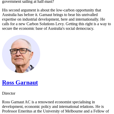
government sailing at half-mast?​​​​‌ ‍ ​‍​‍‌‍ ‌ ​‍‌‍‍‌‌‍‌ ‌‍‍‌‌‍ ‍​‍​‍​ ‍‍​‍​‍‌ ​ ‌‍​‌‌‍ ‍‌‍‍‌‌ ‌​‌ ‍‌​‍ ‍‌‍‍‌‌‍ ​‍​‍​‍ ​​‍​‍‌‍‍​‌ ​‍‌‍‌‌‌‍‌‍​‍​‍​ ‍‍​‍​‍‌‍‍​‌ ‌​‌ ‌​‌ ​​​ ‍‍​‍ ​‍ ‌‍ ​‌‍ ‌‍​ ‌‍​‌‌‍ ​‌‍‍​‌‍ ‌ ​ ‌ ‌​​ ‍‍​ ​ ​ ​ ​ ​ ​ ​ ​‍ ‌‍‍‌‌‍ ‍‌ ‌​‌‍‌‌‌‍ ‍‌ ‌​​‍ ‌‍‌‌‌‍‌​‌‍‍‌‌ ‌​​‍ ‌‍ ‌‌‍ ‌‍‌​‌‍‌‌​ ‌‌ ​​‌ ​‍‌‍‌‌‌ ​ ‌‍‌‌‌‍ ‍‌ ‌​‌‍​‌‌ ‌​‌‍‍‌‌‍ ‌‍ ‍​ ‍ ‌‍‍‌‌‍‌​​ ‌‌‍‌‍‌‍​ ​ ‍‌​ ‌‍​ ‍​​ ​‌‌‍​‌‌‍‌‌​‍ ‌‌‍​‌​ ​‌‌‍​ ​ ‍​​‍ ‌​ ‌​‌‍​ ‌‍‌‌​ ​ ​‍ ‌​ ‍​​ ‍‌‌‍‌‌​ ​ ​‍ ‌​ ‌‌​ ​‍​ ​‍‌‍‌‍​ ‌‍‌‍​‍​ ​​‌‍‌‌‌‍‌​​ ‌ ​ ​​‌‍​‌​ ‍ ‌ ‌​‌ ‍‌‌ ​​‌‍‌‌​ ‌‌ ‌ ‌‍ ‌ ​‍‌‍‍ ​ ‍ ‌ ​​‌‍​‌‌ ‌​‌‍‍​​ ‌‌‍​ ‌‍ ‌‍ ‍‌ ‌​‌‍‌‌‌‍ ‍‌ ‌​​‍‌‌​ ‌‌‌​​‍‌‌ ‌‍‍ ‌‍‌‌‌ ‍‌​‍‌‌​ ​ ‌​‌​​‍‌‌​ ​ ‌​‌​​‍‌‌​ ​‍​ ​‍‌‍​ ​ ‍‌​ ​​​ ‍‌​ ‍‌‌‍​‌​ ‌ ​ ‍​​ ​ ‌‍​ ​ ​ ​ ‍​​‍‌‌​ ​‍​ ​‍​‍‌‌​ ‌‌‌​‌​​‍ ‍‌‍​ ‌‍‍​‌‍‍‌‌‍ ​‌‍‌​‌ ​‍‌‍‌‌‌‍ ‍​‍‌‌​ ‌‌‌​​‍‌‌ ‌‍‍ ‌‍‌‌‌ ‍‌​‍‌‌​ ​ ‌​‌​​‍‌‌​ ​ ‌​‌​​‍‌‌​ ​‍​ ​‍​ ​​​ ​ ​ ​‌​ ​‍​ ​​​ ‌‍‌‍​‍‌‍‌‍​ ‌‌​ ‌‌​ ‍‌‌‍​‌​ ​​​‍‌‌​ ​‍​ ​‍​‍‌‌​ ‌‌‌​‌​​‍ ‍‌ ‌​‌‍‌‌‌ ‍​‌ ‌​​ ‌‍​‍‌‍​‌‌ ​ ‌‍‌‌‌‌‌‌‌ ​‍‌‍ ​​ ‌‌‍‍​‌ ‌​‌ ‌​‌ ​​​‍‌‌​ ​ ‌​​‌​‍‌‌​ ​‍‌​‌‍​‍‌‌​ ​‍‌​‌‍‌‍ ​‌‍ ‌‍​ ‌‍​‌‌‍ ​‌‍‍​‌‍ ‌ ​ ‌ ‌​​‍‌‌​ ​ ‌​​‌​ ​ ​ ​ ​ ​ ​ ​ ​‍‌‍‌‍‍‌‌‍‌​​ ‌‌‍‌‍‌‍​ ​ ‍‌​ ‌‍​ ‍​​ ​‌‌‍​‌‌‍‌‌​‍ ‌‌‍​‌​ ​‌‌‍​ ​ ‍​​‍ ‌​ ‌​‌‍​ ‌‍‌‌​ ​ ​‍ ‌​ ‍​​ ‍‌‌‍‌‌​ ​ ​‍ ‌​ ‌‌​ ​‍​ ​‍‌‍‌‍​ ‌‍‌‍​‍​ ​​‌‍‌‌‌‍‌​​ ‌ ​ ​​‌‍​‌​‍‌‍‌ ‌​‌ ‍‌‌ ​​‌‍‌‌​ ‌‌ ‌ ‌‍ ‌ ​‍‌‍‍ ​‍‌‍‌ ​​‌‍​‌‌ ‌​‌‍‍​​ ‌‌‍​ ‌‍ ‌‍ ‍‌ ‌​‌‍‌‌‌‍ ‍‌ ‌​​‍‌‌​ ‌‌‌​​‍‌‌ ‌‍‍ ‌‍‌‌‌ ‍‌​‍‌‌​ ​ ‌​‌​​‍‌‌​ ​ ‌​‌​​‍‌‌​ ​‍​ ​‍‌‍​ ​ ‍‌​ ​​​ ‍‌​ ‍‌‌‍​‌​ ‌ ​ ‍​​ ​ ‌‍​ ​ ​ ​ ‍​​‍‌‌​ ​‍​ ​‍​‍‌‌​ ‌‌‌​‌​​‍ ‍‌‍​ ‌‍‍​‌‍‍‌‌‍ ​‌‍‌​‌ ​‍‌‍‌‌‌‍ ‍​‍‌‌​ ‌‌‌​​‍‌‌ ‌‍‍ ‌‍‌‌‌ ‍‌​‍‌‌​ ​ ‌​‌​​‍‌‌​ ​ ‌​‌​​‍‌‌​ ​‍​ ​‍​ ​​​ ​ ​ ​‌​ ​‍​ ​​​ ‌‍‌‍​‍‌‍‌‍​ ‌‌​ ‌‌​ ‍‌‌‍​‌​ ​​​‍‌‌​ ​‍​ ​‍​‍‌‌​ ‌‌‌​‌​​‍ ‍‌ ‌​‌‍‌‌‌ ‍​‌ ‌​​‍‌‍‌ ​​‌‍‌‌‌ ​‍‌ ​ ‌ ​​‌‍‌‌‌‍​ ‌ ‌​‌‍‍‌‌ ‌‍‌‍‌‌​ ‌‌ ​​‌ ‌‌‌‍​‍‌‍ ​‌‍‍‌‌ ​ ‌‍‍​‌‍‌‌‌‍‌​​‍​‍‌ ‌
His second argument is about the low-carbon opportunity that
Australia has before it. Garnaut brings to bear his unrivalled
expertise on industrial development, here and internationally. He
calls for a new Carbon Solutions Levy. Getting this right is a way to
secure the economic base of Australia's social democracy.​​​​‌ ‍ ​‍​‍‌‍ ‌ ​‍‌‍‍‌‌‍‌ ‌‍‍‌‌‍ ‍​‍​‍​ ‍‍​‍​‍‌ ​ ‌‍​‌‌‍ ‍‌‍‍‌‌ ‌​‌ ‍‌​‍ ‍‌‍‍‌‌‍ ​‍​‍​‍ ​​‍​‍‌‍‍​‌ ​‍‌‍‌‌‌‍‌‍​‍​‍​ ‍‍​‍​‍‌‍‍​‌ ‌​‌ ‌​‌ ​​​ ‍‍​‍ ​‍ ‌‍ ​‌‍ ‌‍​ ‌‍​‌‌‍ ​‌‍‍​‌‍ ‌ ​ ‌ ‌​​ ‍‍​ ​ ​ ​ ​ ​ ​ ​ ​‍ ‌‍‍‌‌‍ ‍‌ ‌​‌‍‌‌‌‍ ‍‌ ‌​​‍ ‌‍‌‌‌‍‌​‌‍‍‌‌ ‌​​‍ ‌‍ ‌‌‍ ‌‍‌​‌‍‌‌​ ‌‌ ​​‌ ​‍‌‍‌‌‌ ​ ‌‍‌‌‌‍ ‍‌ ‌​‌‍​‌‌ ‌​‌‍‍‌‌‍ ‌‍ ‍​ ‍ ‌‍‍‌‌‍‌​​ ‌‌‍‌‍‌‍​ ​ ‍‌​ ‌‍​ ‍​​ ​‌‌‍​‌‌‍‌‌​‍ ‌‌‍​‌​ ​‌‌‍​ ​ ‍​​‍ ‌​ ‌​‌‍​ ‌‍‌‌​ ​ ​‍ ‌​ ‍​​ ‍‌‌‍‌‌​ ​ ​‍ ‌​ ‌‌​ ​‍​ ​‍‌‍‌‍​ ‌‍‌‍​‍​ ​​‌‍‌‌‌‍‌​​ ‌ ​ ​​‌‍​‌​ ‍ ‌ ‌​‌ ‍‌‌ ​​‌‍‌‌​ ‌‌ ‌ ‌‍ ‌ ​‍‌‍‍ ​ ‍ ‌ ​​‌‍​‌‌ ‌​‌‍‍​​ ‌‌‍​ ‌‍ ‌‍ ‍‌ ‌​‌‍‌‌‌‍ ‍‌ ‌​​‍‌‌​ ‌‌‌​​‍‌‌ ‌‍‍ ‌‍‌‌‌ ‍‌​‍‌‌​ ​ ‌​‌​​‍‌‌​ ​ ‌​‌​​‍‌‌​ ​‍​ ​‍​ ​​​ ‌​‌‍​‍‌‍​ ‌‍​‍​ ‍‌​ ​​‌‍‌​‌‍‌​‌‍‌‌​ ​‌​ ​ ​‍‌‌​ ​‍​ ​‍​‍‌‌​ ‌‌‌​‌​​‍ ‍‌‍​ ‌‍‍​‌‍‍‌‌‍ ​‌‍‌​‌ ​‍‌‍‌‌‌‍ ‍​‍‌‌​ ‌‌‌​​‍‌‌ ‌‍‍ ‌‍‌‌‌ ‍‌​‍‌‌​ ​ ‌​‌​​‍‌‌​ ​ ‌​‌​​‍‌‌​ ​‍​ ​‍​ ‌‍​ ​​‌‍‌‍‌‍​‌‌‍​‌‌‍​‍​ ‌‍‌‍‌‍​ ‌ ‌‍‌‍‌‍‌​‌‍​‌​ ​​​‍‌‌​ ​‍​ ​‍​‍‌‌​ ‌‌‌​‌​​‍ ‍‌ ‌​‌‍‌‌‌ ‍​‌ ‌​​ ‌‍​‍‌‍​‌‌ ​ ‌‍‌‌‌‌‌‌‌ ​‍‌‍ ​​ ‌‌‍‍​‌ ‌​‌ ‌​‌ ​​​‍‌‌​ ​ ‌​​‌​‍‌‌​ ​‍‌​‌‍​‍‌‌​ ​‍‌​‌‍‌‍ ​‌‍ ‌‍​ ‌‍​‌‌‍ ​‌‍‍​‌‍ ‌ ​ ‌ ‌​​‍‌‌​ ​ ‌​​‌​ ​ ​ ​ ​ ​ ​ ​ ​‍‌‍‌‍‍‌‌‍‌​​ ‌‌‍‌‍‌‍​ ​ ‍‌​ ‌‍​ ‍​​ ​‌‌‍​‌‌‍‌‌​‍ ‌‌‍​‌​ ​‌‌‍​ ​ ‍​​‍ ‌​ ‌​‌‍​ ‌‍‌‌​ ​ ​‍ ‌​ ‍​​ ‍‌‌‍‌‌​ ​ ​‍ ‌​ ‌‌​ ​‍​ ​‍‌‍‌‍​ ‌‍‌‍​‍​ ​​‌‍‌‌‌‍‌​​ ‌ ​ ​​‌‍​‌​‍‌‍‌ ‌​‌ ‍‌‌ ​​‌‍‌‌​ ‌‌ ‌ ‌‍ ‌ ​‍‌‍‍ ​‍‌‍‌ ​​‌‍​‌‌ ‌​‌‍‍​​ ‌‌‍​ ‌‍ ‌‍ ‍‌ ‌​‌‍‌‌‌‍ ‍‌ ‌​​‍‌‌​ ‌‌‌​​‍‌‌ ‌‍‍ ‌‍‌‌‌ ‍‌​‍‌‌​ ​ ‌​‌​​‍‌‌​ ​ ‌​‌​​‍‌‌​ ​‍​ ​‍​ ​​​ ‌​‌‍​‍‌‍​ ‌‍​‍​ ‍‌​ ​​‌‍‌​‌‍‌​‌‍‌‌​ ​‌​ ​ ​‍‌‌​ ​‍​ ​‍​‍‌‌​ ‌‌‌​‌​​‍ ‍‌‍​ ‌‍‍​‌‍‍‌‌‍ ​‌‍‌​‌ ​‍‌‍‌‌‌‍ ‍​‍‌‌​ ‌‌‌​​‍‌‌ ‌‍‍ ‌‍‌‌‌ ‍‌​‍‌‌​ ​ ‌​‌​​‍‌‌​ ​ ‌​‌​​‍‌‌​ ​‍​ ​‍​ ‌‍​ ​​‌‍‌‍‌‍​‌‌‍​‌‌‍​‍​ ‌‍‌‍‌‍​ ‌ ‌‍‌‍‌‍‌​‌‍​‌​ ​​​‍‌‌​ ​‍​ ​‍​‍‌‌​ ‌‌‌​‌​​‍ ‍‌ ‌​‌‍‌‌‌ ‍​‌ ‌​​‍‌‍‌ ​​‌‍‌‌‌ ​‍‌ ​ ‌ ​​‌‍‌‌‌‍​ ‌ ‌​‌‍‍‌‌ ‌‍‌‍‌‌​ ‌‌ ​​‌ ‌‌‌‍​‍‌‍ ​‌‍‍‌‌ ​ ‌‍‍​‌‍‌‌‌‍‌​​‍​‍‌ ‌
Ross Garnaut​​​​‌ ‍ ​‍​‍‌‍ ‌ ​‍‌‍‍‌‌‍‌ ‌‍‍‌‌‍ ‍​‍​‍​ ‍‍​‍​‍‌ ​ ‌‍​‌‌‍ ‍‌‍‍‌‌ ‌​‌ ‍‌​‍ ‍‌‍‍‌‌‍ ​‍​‍​‍ ​​‍​‍‌‍‍​‌ ​‍‌‍‌‌‌‍‌‍​‍​‍​ ‍‍​‍​‍‌‍‍​‌ ‌​‌ ‌​‌ ​​​ ‍‍​‍ ​‍ ‌‍ ​‌‍ ‌‍​ ‌‍​‌‌‍ ​‌‍‍​‌‍ ‌ ​ ‌ ‌​​ ‍‍​ ​ ​ ​ ​ ​ ​ ​ ​‍ ‌‍‍‌‌‍ ‍‌ ‌​‌‍‌‌‌‍ ‍‌ ‌​​‍ ‌‍‌‌‌‍‌​‌‍‍‌‌ ‌​​‍ ‌‍ ‌‌‍ ‌‍‌​‌‍‌‌​ ‌‌ ​​‌ ​‍‌‍‌‌‌ ​ ‌‍‌‌‌‍ ‍‌ ‌​‌‍​‌‌ ‌​‌‍‍‌‌‍ ‌‍ ‍​ ‍ ‌‍‍‌‌‍‌​​ ‌‌‍​‌​ ​ ‌‍‌‌‌‍​‌‌‍‌‍‌‍​‍​ ‌‌​ ​ ​‍ ‌‌‍​‌​ ‌‌​ ‌​​ ​‍​‍ ‌​ ‌​​ ​‌‌‍​‌​ ‌​​‍ ‌​ ‍​‌‍‌‍‌‍‌​‌‍‌‍​‍ ‌​ ​‍​ ​ ​ ‍​‌‍​ ‌‍​ ​ ‌‍​ ‍‌‌‍​‌​ ​ ‌‍‌​​ ​‍‌‍‌‌​ ‍ ‌ ‌​‌ ‍‌‌ ​​‌‍‌‌​ ‌‌‍​‌‌ ‌‌‌ ‌​‌‍‍​‌‍ ‌ ​‍​ ‍ ‌ ​​‌‍​‌‌ ‌​‌‍‍​​ ‌‌‍ ‍‌‍​‌‌‍ ‌‌‍‌‌​ ‌‍​‍‌‍​‌‌ ​ ‌‍‌‌‌‌‌‌‌ ​‍‌‍ ​​ ‌‌‍‍​‌ ‌​‌ ‌​‌ ​​​‍‌‌​ ​ ‌​​‌​‍‌‌​ ​‍‌​‌‍​‍‌‌​ ​‍‌​‌‍‌‍ ​‌‍ ‌‍​ ‌‍​‌‌‍ ​‌‍‍​‌‍ ‌ ​ ‌ ‌​​‍‌‌​ ​ ‌​​‌​ ​ ​ ​ ​ ​ ​ ​ ​‍‌‍‌‍‍‌‌‍‌​​ ‌‌‍​‌​ ​ ‌‍‌‌‌‍​‌‌‍‌‍‌‍​‍​ ‌‌​ ​ ​‍ ‌‌‍​‌​ ‌‌​ ‌​​ ​‍​‍ ‌​ ‌​​ ​‌‌‍​‌​ ‌​​‍ ‌​ ‍​‌‍‌‍‌‍‌​‌‍‌‍​‍ ‌​ ​‍​ ​ ​ ‍​‌‍​ ‌‍​ ​ ‌‍​ ‍‌‌‍​‌​ ​ ‌‍‌​​ ​‍‌‍‌‌​‍‌‍‌ ‌​‌ ‍‌‌ ​​‌‍‌‌​ ‌‌‍​‌‌ ‌‌‌ ‌​‌‍‍​‌‍ ‌ ​‍​‍‌‍‌ ​​‌‍​‌‌ ‌​‌‍‍​​ ‌‌‍ ‍‌‍​‌‌‍ ‌‌‍‌‌​‍‌‍‌ ​​‌‍‌‌‌ ​‍‌ ​ ‌ ​​‌‍‌‌‌‍​ ‌ ‌​‌‍‍‌‌ ‌‍‌‍‌‌​ ‌‌ ​​‌ ‌‌‌‍​‍‌‍ ​‌‍‍‌‌ ​ ‌‍‍​‌‍‌‌‌‍‌​​‍​‍‌ ‌
Director​​​​‌ ‍ ​‍​‍‌‍ ‌ ​‍‌‍‍‌‌‍‌ ‌‍‍‌‌‍ ‍​‍​‍​ ‍‍​‍​‍‌ ​ ‌‍​‌‌‍ ‍‌‍‍‌‌ ‌​‌ ‍‌​‍ ‍‌‍‍‌‌‍ ​‍​‍​‍ ​​‍​‍‌‍‍​‌ ​‍‌‍‌‌‌‍‌‍​‍​‍​ ‍‍​‍​‍‌‍‍​‌ ‌​‌ ‌​‌ ​​​ ‍‍​‍ ​‍ ‌‍ ​‌‍ ‌‍​ ‌‍​‌‌‍ ​‌‍‍​‌‍ ‌ ​ ‌ ‌​​ ‍‍​ ​ ​ ​ ​ ​ ​ ​ ​‍ ‌‍‍‌‌‍ ‍‌ ‌​‌‍‌‌‌‍ ‍‌ ‌​​‍ ‌‍‌‌‌‍‌​‌‍‍‌‌ ‌​​‍ ‌‍ ‌‌‍ ‌‍‌​‌‍‌‌​ ‌‌ ​​‌ ​‍‌‍‌‌‌ ​ ‌‍‌‌‌‍ ‍‌ ‌​‌‍​‌‌ ‌​‌‍‍‌‌‍ ‌‍ ‍​ ‍ ‌‍‍‌‌‍‌​​ ‌‌‍​‌​ ​ ‌‍‌‌‌‍​‌‌‍‌‍‌‍​‍​ ‌‌​ ​ ​‍ ‌‌‍​‌​ ‌‌​ ‌​​ ​‍​‍ ‌​ ‌​​ ​‌‌‍​‌​ ‌​​‍ ‌​ ‍​‌‍‌‍‌‍‌​‌‍‌‍​‍ ‌​ ​‍​ ​ ​ ‍​‌‍​ ‌‍​ ​ ‌‍​ ‍‌‌‍​‌​ ​ ‌‍‌​​ ​‍‌‍‌‌​ ‍ ‌ ‌​‌ ‍‌‌ ​​‌‍‌‌​ ‌‌‍​‌‌ ‌‌‌ ‌​‌‍‍​‌‍ ‌ ​‍​ ‍ ‌ ​​‌‍​‌‌ ‌​‌‍‍​​ ‌‌ ‌​‌‍‍‌‌ ‌​‌‍ ​‌‍‌‌​ ‌‍​‍‌‍​‌‌ ​ ‌‍‌‌‌‌‌‌‌ ​‍‌‍ ​​ ‌‌‍‍​‌ ‌​‌ ‌​‌ ​​​‍‌‌​ ​ ‌​​‌​‍‌‌​ ​‍‌​‌‍​‍‌‌​ ​‍‌​‌‍‌‍ ​‌‍ ‌‍​ ‌‍​‌‌‍ ​‌‍‍​‌‍ ‌ ​ ‌ ‌​​‍‌‌​ ​ ‌​​‌​ ​ ​ ​ ​ ​ ​ ​ ​‍‌‍‌‍‍‌‌‍‌​​ ‌‌‍​‌​ ​ ‌‍‌‌‌‍​‌‌‍‌‍‌‍​‍​ ‌‌​ ​ ​‍ ‌‌‍​‌​ ‌‌​ ‌​​ ​‍​‍ ‌​ ‌​​ ​‌‌‍​‌​ ‌​​‍ ‌​ ‍​‌‍‌‍‌‍‌​‌‍‌‍​‍ ‌​ ​‍​ ​ ​ ‍​‌‍​ ‌‍​ ​ ‌‍​ ‍‌‌‍​‌​ ​ ‌‍‌​​ ​‍‌‍‌‌​‍‌‍‌ ‌​‌ ‍‌‌ ​​‌‍‌‌​ ‌‌‍​‌‌ ‌‌‌ ‌​‌‍‍​‌‍ ‌ ​‍​‍‌‍‌ ​​‌‍​‌‌ ‌​‌‍‍​​ ‌‌ ‌​‌‍‍‌‌ ‌​‌‍ ​‌‍‌‌​‍‌‍‌ ​​‌‍‌‌‌ ​‍‌ ​ ‌ ​​‌‍‌‌‌‍​ ‌ ‌​‌‍‍‌‌ ‌‍‌‍‌‌​ ‌‌ ​​‌ ‌‌‌‍​‍‌‍ ​‌‍‍‌‌ ​ ‌‍‍​‌‍‌‌‌‍‌​​‍​‍‌ ‌
Ross Garnaut AC is a renowned economist specialising in
development, economic policy and international relations. He is
Professor Emeritus at the University of Melbourne and a Fellow of