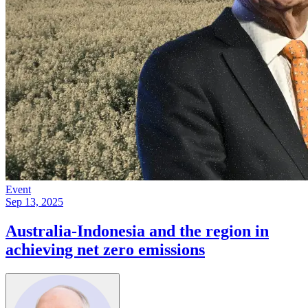
Event
Sep 13, 2025
Australia-Indonesia and the region in
achieving net zero emissions​​​​‌ ‍ ​‍​‍‌‍ ‌ ​‍‌‍‍‌‌‍‌ ‌‍‍‌‌‍ ‍​‍​‍​ ‍‍​‍​‍‌ ​ ‌‍​‌‌‍ ‍‌‍‍‌‌ ‌​‌ ‍‌​‍ ‍‌‍‍‌‌‍ ​‍​‍​‍ ​​‍​‍‌‍‍​‌ ​‍‌‍‌‌‌‍‌‍​‍​‍​ ‍‍​‍​‍‌‍‍​‌ ‌​‌ ‌​‌ ​​​ ‍‍​‍ ​‍ ‌‍ ​‌‍ ‌‍​ ‌‍​‌‌‍ ​‌‍‍​‌‍ ‌ ​ ‌ ‌​​ ‍‍​ ​ ​ ​ ​ ​ ​ ​ ​‍ ‌‍‍‌‌‍ ‍‌ ‌​‌‍‌‌‌‍ ‍‌ ‌​​‍ ‌‍‌‌‌‍‌​‌‍‍‌‌ ‌​​‍ ‌‍ ‌‌‍ ‌‍‌​‌‍‌‌​ ‌‌ ​​‌ ​‍‌‍‌‌‌ ​ ‌‍‌‌‌‍ ‍‌ ‌​‌‍​‌‌ ‌​‌‍‍‌‌‍ ‌‍ ‍​ ‍ ‌‍‍‌‌‍‌​​ ‌​ ​‍​ ​ ‌‍​‍​ ‌‌​ ​‌​ ​ ‌‍‌‍​ ‍​​‍ ‌​ ​​​ ​​‌‍‌​​ ‌​​‍ ‌​ ‌​​ ‍‌​ ‌ ​ ​‍​‍ ‌​ ‍​‌‍‌‍​ ​‌​ ‌‌​‍ ‌​ ‍‌​ ‌ ‌‍‌​‌‍‌​​ ​ ​ ‌‍​ ​​​ ‍‌​ ​‌‌‍​‍‌‍​‌‌‍​ ​ ‍ ‌ ‌​‌ ‍‌‌ ​​‌‍‌‌​ ‌‌‍ ‍‌‍‌‌‌ ‌ ‌ ​ ​ ‍ ‌ ​​‌‍​‌‌ ‌​‌‍‍​​ ‌‌ ‌​‌‍‍‌‌ ‌​‌‍ ​‌‍‌‌​ ‌‍​‍‌‍​‌‌ ​ ‌‍‌‌‌‌‌‌‌ ​‍‌‍ ​​ ‌‌‍‍​‌ ‌​‌ ‌​‌ ​​​‍‌‌​ ​ ‌​​‌​‍‌‌​ ​‍‌​‌‍​‍‌‌​ ​‍‌​‌‍‌‍ ​‌‍ ‌‍​ ‌‍​‌‌‍ ​‌‍‍​‌‍ ‌ ​ ‌ ‌​​‍‌‌​ ​ ‌​​‌​ ​ ​ ​ ​ ​ ​ ​ ​‍‌‍‌‍‍‌‌‍‌​​ ‌​ ​‍​ ​ ‌‍​‍​ ‌‌​ ​‌​ ​ ‌‍‌‍​ ‍​​‍ ‌​ ​​​ ​​‌‍‌​​ ‌​​‍ ‌​ ‌​​ ‍‌​ ‌ ​ ​‍​‍ ‌​ ‍​‌‍‌‍​ ​‌​ ‌‌​‍ ‌​ ‍‌​ ‌ ‌‍‌​‌‍‌​​ ​ ​ ‌‍​ ​​​ ‍‌​ ​‌‌‍​‍‌‍​‌‌‍​ ​‍‌‍‌ ‌​‌ ‍‌‌ ​​‌‍‌‌​ ‌‌‍ ‍‌‍‌‌‌ ‌ ‌ ​ ​‍‌‍‌ ​​‌‍​‌‌ ‌​‌‍‍​​ ‌‌ ‌​‌‍‍‌‌ ‌​‌‍ ​‌‍‌‌​‍‌‍‌ ​​‌‍‌‌‌ ​‍‌ ​ ‌ ​​‌‍‌‌‌‍​ ‌ ‌​‌‍‍‌‌ ‌‍‌‍‌‌​ ‌‌ ​​‌ ‌‌‌‍​‍‌‍ ​‌‍‍‌‌ ​ ‌‍‍​‌‍‌‌‌‍‌​​‍​‍‌ ‌