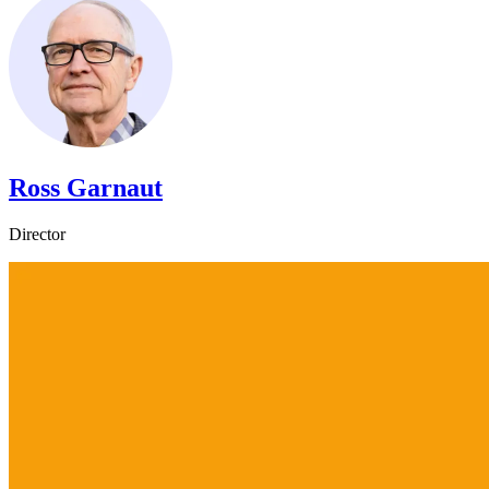
Ross Garnaut​​​​‌ ‍ ​‍​‍‌‍ ‌ ​‍‌‍‍‌‌‍‌ ‌‍‍‌‌‍ ‍​‍​‍​ ‍‍​‍​‍‌ ​ ‌‍​‌‌‍ ‍‌‍‍‌‌ ‌​‌ ‍‌​‍ ‍‌‍‍‌‌‍ ​‍​‍​‍ ​​‍​‍‌‍‍​‌ ​‍‌‍‌‌‌‍‌‍​‍​‍​ ‍‍​‍​‍‌‍‍​‌ ‌​‌ ‌​‌ ​​​ ‍‍​‍ ​‍ ‌‍ ​‌‍ ‌‍​ ‌‍​‌‌‍ ​‌‍‍​‌‍ ‌ ​ ‌ ‌​​ ‍‍​ ​ ​ ​ ​ ​ ​ ​ ​‍ ‌‍‍‌‌‍ ‍‌ ‌​‌‍‌‌‌‍ ‍‌ ‌​​‍ ‌‍‌‌‌‍‌​‌‍‍‌‌ ‌​​‍ ‌‍ ‌‌‍ ‌‍‌​‌‍‌‌​ ‌‌ ​​‌ ​‍‌‍‌‌‌ ​ ‌‍‌‌‌‍ ‍‌ ‌​‌‍​‌‌ ‌​‌‍‍‌‌‍ ‌‍ ‍​ ‍ ‌‍‍‌‌‍‌​​ ‌‌‍​‌​ ​ ‌‍‌‌‌‍​‌‌‍‌‍‌‍​‍​ ‌‌​ ​ ​‍ ‌‌‍​‌​ ‌‌​ ‌​​ ​‍​‍ ‌​ ‌​​ ​‌‌‍​‌​ ‌​​‍ ‌​ ‍​‌‍‌‍‌‍‌​‌‍‌‍​‍ ‌​ ​‍​ ​ ​ ‍​‌‍​ ‌‍​ ​ ‌‍​ ‍‌‌‍​‌​ ​ ‌‍‌​​ ​‍‌‍‌‌​ ‍ ‌ ‌​‌ ‍‌‌ ​​‌‍‌‌​ ‌‌‍​‌‌ ‌‌‌ ‌​‌‍‍​‌‍ ‌ ​‍​ ‍ ‌ ​​‌‍​‌‌ ‌​‌‍‍​​ ‌‌‍ ‍‌‍​‌‌‍ ‌‌‍‌‌​ ‌‍​‍‌‍​‌‌ ​ ‌‍‌‌‌‌‌‌‌ ​‍‌‍ ​​ ‌‌‍‍​‌ ‌​‌ ‌​‌ ​​​‍‌‌​ ​ ‌​​‌​‍‌‌​ ​‍‌​‌‍​‍‌‌​ ​‍‌​‌‍‌‍ ​‌‍ ‌‍​ ‌‍​‌‌‍ ​‌‍‍​‌‍ ‌ ​ ‌ ‌​​‍‌‌​ ​ ‌​​‌​ ​ ​ ​ ​ ​ ​ ​ ​‍‌‍‌‍‍‌‌‍‌​​ ‌‌‍​‌​ ​ ‌‍‌‌‌‍​‌‌‍‌‍‌‍​‍​ ‌‌​ ​ ​‍ ‌‌‍​‌​ ‌‌​ ‌​​ ​‍​‍ ‌​ ‌​​ ​‌‌‍​‌​ ‌​​‍ ‌​ ‍​‌‍‌‍‌‍‌​‌‍‌‍​‍ ‌​ ​‍​ ​ ​ ‍​‌‍​ ‌‍​ ​ ‌‍​ ‍‌‌‍​‌​ ​ ‌‍‌​​ ​‍‌‍‌‌​‍‌‍‌ ‌​‌ ‍‌‌ ​​‌‍‌‌​ ‌‌‍​‌‌ ‌‌‌ ‌​‌‍‍​‌‍ ‌ ​‍​‍‌‍‌ ​​‌‍​‌‌ ‌​‌‍‍​​ ‌‌‍ ‍‌‍​‌‌‍ ‌‌‍‌‌​‍‌‍‌ ​​‌‍‌‌‌ ​‍‌ ​ ‌ ​​‌‍‌‌‌‍​ ‌ ‌​‌‍‍‌‌ ‌‍‌‍‌‌​ ‌‌ ​​‌ ‌‌‌‍​‍‌‍ ​‌‍‍‌‌ ​ ‌‍‍​‌‍‌‌‌‍‌​​‍​‍‌ ‌
Director​​​​‌ ‍ ​‍​‍‌‍ ‌ ​‍‌‍‍‌‌‍‌ ‌‍‍‌‌‍ ‍​‍​‍​ ‍‍​‍​‍‌ ​ ‌‍​‌‌‍ ‍‌‍‍‌‌ ‌​‌ ‍‌​‍ ‍‌‍‍‌‌‍ ​‍​‍​‍ ​​‍​‍‌‍‍​‌ ​‍‌‍‌‌‌‍‌‍​‍​‍​ ‍‍​‍​‍‌‍‍​‌ ‌​‌ ‌​‌ ​​​ ‍‍​‍ ​‍ ‌‍ ​‌‍ ‌‍​ ‌‍​‌‌‍ ​‌‍‍​‌‍ ‌ ​ ‌ ‌​​ ‍‍​ ​ ​ ​ ​ ​ ​ ​ ​‍ ‌‍‍‌‌‍ ‍‌ ‌​‌‍‌‌‌‍ ‍‌ ‌​​‍ ‌‍‌‌‌‍‌​‌‍‍‌‌ ‌​​‍ ‌‍ ‌‌‍ ‌‍‌​‌‍‌‌​ ‌‌ ​​‌ ​‍‌‍‌‌‌ ​ ‌‍‌‌‌‍ ‍‌ ‌​‌‍​‌‌ ‌​‌‍‍‌‌‍ ‌‍ ‍​ ‍ ‌‍‍‌‌‍‌​​ ‌‌‍​‌​ ​ ‌‍‌‌‌‍​‌‌‍‌‍‌‍​‍​ ‌‌​ ​ ​‍ ‌‌‍​‌​ ‌‌​ ‌​​ ​‍​‍ ‌​ ‌​​ ​‌‌‍​‌​ ‌​​‍ ‌​ ‍​‌‍‌‍‌‍‌​‌‍‌‍​‍ ‌​ ​‍​ ​ ​ ‍​‌‍​ ‌‍​ ​ ‌‍​ ‍‌‌‍​‌​ ​ ‌‍‌​​ ​‍‌‍‌‌​ ‍ ‌ ‌​‌ ‍‌‌ ​​‌‍‌‌​ ‌‌‍​‌‌ ‌‌‌ ‌​‌‍‍​‌‍ ‌ ​‍​ ‍ ‌ ​​‌‍​‌‌ ‌​‌‍‍​​ ‌‌ ‌​‌‍‍‌‌ ‌​‌‍ ​‌‍‌‌​ ‌‍​‍‌‍​‌‌ ​ ‌‍‌‌‌‌‌‌‌ ​‍‌‍ ​​ ‌‌‍‍​‌ ‌​‌ ‌​‌ ​​​‍‌‌​ ​ ‌​​‌​‍‌‌​ ​‍‌​‌‍​‍‌‌​ ​‍‌​‌‍‌‍ ​‌‍ ‌‍​ ‌‍​‌‌‍ ​‌‍‍​‌‍ ‌ ​ ‌ ‌​​‍‌‌​ ​ ‌​​‌​ ​ ​ ​ ​ ​ ​ ​ ​‍‌‍‌‍‍‌‌‍‌​​ ‌‌‍​‌​ ​ ‌‍‌‌‌‍​‌‌‍‌‍‌‍​‍​ ‌‌​ ​ ​‍ ‌‌‍​‌​ ‌‌​ ‌​​ ​‍​‍ ‌​ ‌​​ ​‌‌‍​‌​ ‌​​‍ ‌​ ‍​‌‍‌‍‌‍‌​‌‍‌‍​‍ ‌​ ​‍​ ​ ​ ‍​‌‍​ ‌‍​ ​ ‌‍​ ‍‌‌‍​‌​ ​ ‌‍‌​​ ​‍‌‍‌‌​‍‌‍‌ ‌​‌ ‍‌‌ ​​‌‍‌‌​ ‌‌‍​‌‌ ‌‌‌ ‌​‌‍‍​‌‍ ‌ ​‍​‍‌‍‌ ​​‌‍​‌‌ ‌​‌‍‍​​ ‌‌ ‌​‌‍‍‌‌ ‌​‌‍ ​‌‍‌‌​‍‌‍‌ ​​‌‍‌‌‌ ​‍‌ ​ ‌ ​​‌‍‌‌‌‍​ ‌ ‌​‌‍‍‌‌ ‌‍‌‍‌‌​ ‌‌ ​​‌ ‌‌‌‍​‍‌‍ ​‌‍‍‌‌ ​ ‌‍‍​‌‍‌‌‌‍‌​​‍​‍‌ ‌