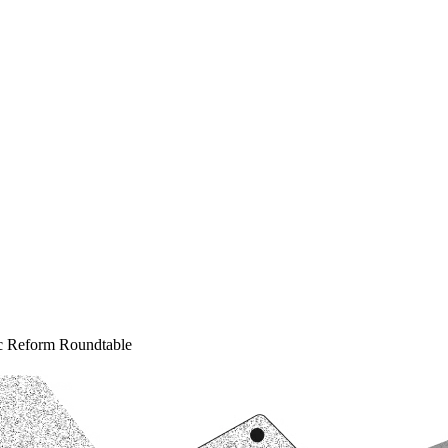
​‍‌‌​ ‌‌‌​​‍‌‌ ‌‍‍ ‌‍‌‌‌ ‍‌​‍‌‌​ ​ ‌​‌​​‍‌‌​ ​ ‌​‌​​‍‌‌​ ​‍​ ​‍‌‍‌​‌‍​‍​ ‌‍‌‍​‌​ ‌‍​ ​​​ ‍​​ ​ ‌‍​‍​ ‌​‌‍​ ‌‍​‌​‍‌‌​ ​‍​ ​‍​‍‌‌​ ‌‌‌​‌​​‍ ‍‌‍​ ‌‍‍​‌‍‍‌‌‍ ​‌‍‌​‌ ​‍‌‍‌‌‌‍ ‍​‍‌‌​ ‌‌‌​​‍‌‌ ‌‍‍ ‌‍‌‌‌ ‍‌​‍‌‌​ ​ ‌​‌​​‍‌‌​ ​ ‌​‌​​‍‌‌​ ​‍​ ​‍‌‍‌‌​ ​‍‌‍​‍​ ‌​​ ​‌​ ‌‍‌‍​‍​ ​ ​ ‍​​ ​‍​ ​‌​ ​‌​‍‌‌​ ​‍​ ​‍​‍‌‌​ ‌‌‌​‌​​‍ ‍‌ ‌​‌‍‌‌‌ ‍​‌ ‌​​‍‌‍‌ ​​‌‍‌‌‌ ​‍‌ ​ ‌ ​​‌‍‌‌‌‍​ ‌ ‌​‌‍‍‌‌ ‌‍‌‍‌‌​ ‌‌ ​​‌ ‌‌‌‍​‍‌‍ ​‌‍‍‌‌ ​ ‌‍‍​‌‍‌‌‌‍‌​​‍​‍‌ ‌