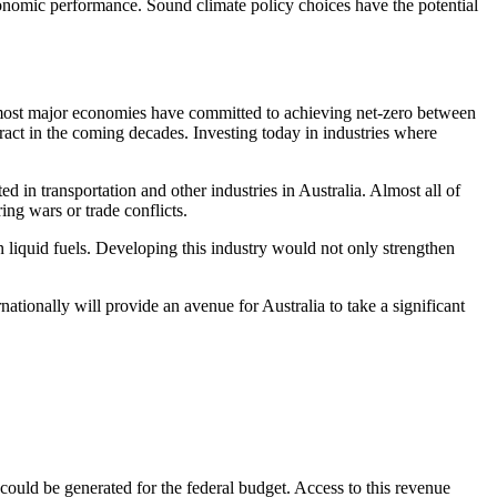
onomic performance. Sound climate policy choices have the potential
et most major economies have committed to achieving net-zero between
tract in the coming decades. Investing today in industries where
ed in transportation and other industries in Australia. Almost all of
​ ​‍​‍‌‌​ ‌‌‌​‌​​‍ ‍‌‍​ ‌‍‍​‌‍‍‌‌‍ ​‌‍‌​‌ ​‍‌‍‌‌‌‍ ‍​‍‌‌​ ‌‌‌​​‍‌‌ ‌‍‍ ‌‍‌‌‌ ‍‌​‍‌‌​ ​ ‌​‌​​‍‌‌​ ​ ‌​‌​​‍‌‌​ ​‍​ ​‍‌‍‌‍​ ‍​​ ‌ ‌‍​ ‌‍​‌​ ‍‌‌‍​‌‌‍​ ​ ​​‌‍​ ​ ‌‌​ ​​​‍‌‌​ ​‍​ ​‍​‍‌‌​ ‌‌‌​‌​​‍ ‍‌ ‌​‌‍‌‌‌ ‍​‌ ‌​​‍‌‍‌ ​​‌‍‌‌‌ ​‍‌ ​ ‌ ​​‌‍‌‌‌‍​ ‌ ‌​‌‍‍‌‌ ‌‍‌‍‌‌​ ‌‌ ​​‌ ‌‌‌‍​‍‌‍ ​‌‍‍‌‌ ​ ‌‍‍​‌‍‌‌‌‍‌​​‍​‍‌ ‌
 liquid fuels. Developing this industry would not only strengthen
tionally will provide an avenue for Australia to take a significant
could be generated for the federal budget. Access to this revenue