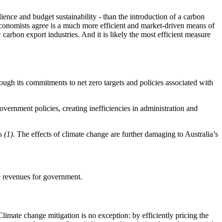
ilience and budget sustainability - than the introduction of a carbon
 economists agree is a much more efficient and market-driven means of
carbon export industries. And it is likely the most efficient measure
ough its commitments to net zero targets and policies associated with
overnment policies, creating inefficiencies in administration and
‍​‌‍‌‌‌‍‌​​‍​‍‌ ‌
(1)​​​​‌ ‍ ​‍​‍‌‍ ‌ ​‍‌‍‍‌‌‍‌ ‌‍‍‌‌‍ ‍​‍​‍​ ‍‍​‍​‍‌ ​ ‌‍​‌‌‍ ‍‌‍‍‌‌ ‌​‌ ‍‌​‍ ‍‌‍‍‌‌‍ ​‍​‍​‍ ​​‍​‍‌‍‍​‌ ​‍‌‍‌‌‌‍‌‍​‍​‍​ ‍‍​‍​‍‌‍‍​‌ ‌​‌ ‌​‌ ​​​ ‍‍​‍ ​‍ ‌‍ ​‌‍ ‌‍​ ‌‍​‌‌‍ ​‌‍‍​‌‍ ‌ ​ ‌ ‌​​ ‍‍​ ​ ​ ​ ​ ​ ​ ​ ​‍ ‌‍‍‌‌‍ ‍‌ ‌​‌‍‌‌‌‍ ‍‌ ‌​​‍ ‌‍‌‌‌‍‌​‌‍‍‌‌ ‌​​‍ ‌‍ ‌‌‍ ‌‍‌​‌‍‌‌​ ‌‌ ​​‌ ​‍‌‍‌‌‌ ​ ‌‍‌‌‌‍ ‍‌ ‌​‌‍​‌‌ ‌​‌‍‍‌‌‍ ‌‍ ‍​ ‍ ‌‍‍‌‌‍‌​​ ‌‌‍‌​​ ‌ ​ ​ ​ ‍​‌‍‌‍​ ‌ ​ ‌‌​ ​‌​‍ ‌‌‍‌​‌‍​‍‌‍​‌‌‍​ ​‍ ‌​ ‌​​ ‌‍​ ‌​​ ​‌​‍ ‌​ ‍‌​ ​‍‌‍​‌‌‍‌‌​‍ ‌‌‍​‌‌‍​ ​ ‌​​ ‌‌​ ‌‍​ ​‍​ ‌​​ ‌​​ ​‍​ ‍​‌‍​‌​ ​‌​ ‍ ‌ ‌​‌ ‍‌‌ ​​‌‍‌‌​ ‌‌ ‌ ‌‍ ‌ ​‍‌‍‍ ​ ‍ ‌ ​​‌‍​‌‌ ‌​‌‍‍​​ ‌‌‍​ ‌‍ ‌‍ ‍‌ ‌​‌‍‌‌‌‍ ‍‌ ‌​​‍‌‌​ ‌‌‌​​‍‌‌ ‌‍‍ ‌‍‌‌‌ ‍‌​‍‌‌​ ​ ‌​‌​​‍‌‌​ ​ ‌​‌​​‍‌‌​ ​‍​ ​‍‌‍​‍​ ‌​‌‍‌‌‌‍‌‌‌‍‌‍​ ‍‌‌‍‌‌​ ‍‌​ ‌‍​ ​‌​ ‌​‌‍​‍​‍‌‌​ ​‍​ ​‍​‍‌‌​ ‌‌‌​‌​​‍ ‍‌‍​ ‌‍‍​‌‍‍‌‌‍ ​‌‍‌​‌ ​‍‌‍‌‌‌‍ ‍​‍‌‌​ ‌‌‌​​‍‌‌ ‌‍‍ ‌‍‌‌‌ ‍‌​‍‌‌​ ​ ‌​‌​​‍‌‌​ ​ ‌​‌​​‍‌‌​ ​‍​ ​‍​ ​​‌‍​‍​ ​ ‌‍​‍‌‍​‌​ ​ ‌‍‌‌‌‍‌‌​ ‍​​ ​‍‌‍​ ‌‍​ ​‍‌‌​ ​‍​ ​‍​‍‌‌​ ‌‌‌​‌​​‍ ‍‌ ‌​‌‍‌‌‌ ‍​‌ ‌​​ ‌‍​‍‌‍​‌‌ ​ ‌‍‌‌‌‌‌‌‌ ​‍‌‍ ​​ ‌‌‍‍​‌ ‌​‌ ‌​‌ ​​​‍‌‌​ ​ ‌​​‌​‍‌‌​ ​‍‌​‌‍​‍‌‌​ ​‍‌​‌‍‌‍ ​‌‍ ‌‍​ ‌‍​‌‌‍ ​‌‍‍​‌‍ ‌ ​ ‌ ‌​​‍‌‌​ ​ ‌​​‌​ ​ ​ ​ ​ ​ ​ ​ ​‍‌‍‌‍‍‌‌‍‌​​ ‌‌‍‌​​ ‌ ​ ​ ​ ‍​‌‍‌‍​ ‌ ​ ‌‌​ ​‌​‍ ‌‌‍‌​‌‍​‍‌‍​‌‌‍​ ​‍ ‌​ ‌​​ ‌‍​ ‌​​ ​‌​‍ ‌​ ‍‌​ ​‍‌‍​‌‌‍‌‌​‍ ‌‌‍​‌‌‍​ ​ ‌​​ ‌‌​ ‌‍​ ​‍​ ‌​​ ‌​​ ​‍​ ‍​‌‍​‌​ ​‌​‍‌‍‌ ‌​‌ ‍‌‌ ​​‌‍‌‌​ ‌‌ ‌ ‌‍ ‌ ​‍‌‍‍ ​‍‌‍‌ ​​‌‍​‌‌ ‌​‌‍‍​​ ‌‌‍​ ‌‍ ‌‍ ‍‌ ‌​‌‍‌‌‌‍ ‍‌ ‌​​‍‌‌​ ‌‌‌​​‍‌‌ ‌‍‍ ‌‍‌‌‌ ‍‌​‍‌‌​ ​ ‌​‌​​‍‌‌​ ​ ‌​‌​​‍‌‌​ ​‍​ ​‍‌‍​‍​ ‌​‌‍‌‌‌‍‌‌‌‍‌‍​ ‍‌‌‍‌‌​ ‍‌​ ‌‍​ ​‌​ ‌​‌‍​‍​‍‌‌​ ​‍​ ​‍​‍‌‌​ ‌‌‌​‌​​‍ ‍‌‍​ ‌‍‍​‌‍‍‌‌‍ ​‌‍‌​‌ ​‍‌‍‌‌‌‍ ‍​‍‌‌​ ‌‌‌​​‍‌‌ ‌‍‍ ‌‍‌‌‌ ‍‌​‍‌‌​ ​ ‌​‌​​‍‌‌​ ​ ‌​‌​​‍‌‌​ ​‍​ ​‍​ ​​‌‍​‍​ ​ ‌‍​‍‌‍​‌​ ​ ‌‍‌‌‌‍‌‌​ ‍​​ ​‍‌‍​ ‌‍​ ​‍‌‌​ ​‍​ ​‍​‍‌‌​ ‌‌‌​‌​​‍ ‍‌ ‌​‌‍‌‌‌ ‍​‌ ‌​​‍‌‍‌ ​​‌‍‌‌‌ ​‍‌ ​ ‌ ​​‌‍‌‌‌‍​ ‌ ‌​‌‍‍‌‌ ‌‍‌‍‌‌​ ‌‌ ​​‌ ‌‌‌‍​‍‌‍ ​‌‍‍‌‌ ​ ‌‍‍​‌‍‌‌‌‍‌​​‍​‍‌ ‌
. The effects of climate change are further damaging to Australia’s
‌‌​ ‌‌‌​‌​​‍ ‍‌‍​ ‌‍‍​‌‍‍‌‌‍ ​‌‍‌​‌ ​‍‌‍‌‌‌‍ ‍​‍‌‌​ ‌‌‌​​‍‌‌ ‌‍‍ ‌‍‌‌‌ ‍‌​‍‌‌​ ​ ‌​‌​​‍‌‌​ ​ ‌​‌​​‍‌‌​ ​‍​ ​‍​ ​‍​ ​‌‌‍​ ​ ‌‍‌‍​ ‌‍​‍‌‍‌‍​ ‌‌​ ‌‍​ ‌‌‌‍​‍‌‍​‍​‍‌‌​ ​‍​ ​‍​‍‌‌​ ‌‌‌​‌​​‍ ‍‌ ‌​‌‍‌‌‌ ‍​‌ ‌​​‍‌‍‌ ​​‌‍‌‌‌ ​‍‌ ​ ‌ ​​‌‍‌‌‌‍​ ‌ ‌​‌‍‍‌‌ ‌‍‌‍‌‌​ ‌‌ ​​‌ ‌‌‌‍​‍‌‍ ​‌‍‍‌‌ ​ ‌‍‍​‌‍‌‌‌‍‌​​‍​‍‌ ‌
Climate change mitigation is no exception: by efficiently pricing the