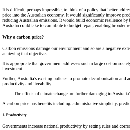
It is difficult, perhaps impossible, to think of a policy that better add
price into the Australian economy. It would significantly improve pro
reducing Australian emissions. It would build economic resilience by b
Australia could take to contribute to budget repair, enabling broader reform of Australia’s tax system.​​​​‌ ‍ ​‍​‍‌‍ ‌ ​‍‌‍‍‌‌‍‌ ‌‍‍‌‌‍ ‍​‍​‍​ ‍‍​‍​‍‌ ​ ‌‍​‌‌‍ ‍‌‍‍‌‌ ‌​‌ ‍‌​‍ ‍‌‍‍‌‌‍ ​‍​‍​‍ ​​‍​‍‌‍‍​‌ ​‍‌‍‌‌‌‍‌‍​‍​‍​ ‍‍​‍​‍‌‍‍​‌ ‌​‌ ‌​‌ ​​​ ‍‍​‍ ​‍ ‌‍ ​‌‍ ‌‍​ ‌‍​‌‌‍ ​‌‍‍​‌‍ ‌ ​ ‌ ‌​​ ‍‍​ ​ ​ ​ ​ ​ ​ ​ ​‍ ‌‍‍‌‌‍ ‍‌ ‌​‌‍‌‌‌‍ ‍‌ ‌​​‍ ‌‍‌‌‌‍‌​‌‍‍‌‌ ‌​​‍ ‌‍ ‌‌‍ ‌‍‌​‌‍‌‌​ ‌‌ ​​‌ ​‍‌‍‌‌‌ ​ ‌‍‌‌‌‍ ‍‌ ‌​‌‍​‌‌ ‌​‌‍‍‌‌‍ ‌‍ ‍​ ‍ ‌‍‍‌‌‍‌​​ ‌‌‍‌​​ ‌ ​ ​ ​ ‍​‌‍‌‍​ ‌ ​ ‌‌​ ​‌​‍ ‌‌‍‌​‌‍​‍‌‍​‌‌‍​ ​‍ ‌​ ‌​​ ‌‍​ ‌​​ ​‌​‍ ‌​ ‍‌​ ​‍‌‍​‌‌‍‌‌​‍ ‌‌‍​‌‌‍​ ​ ‌​​ ‌‌​ ‌‍​ ​‍​ ‌​​ ‌​​ ​‍​ ‍​‌‍​‌​ ​‌​ ‍ ‌ ‌​‌ ‍‌‌ ​​‌‍‌‌​ ‌‌ ‌ ‌‍ ‌ ​‍‌‍‍ ​ ‍ ‌ ​​‌‍​‌‌ ‌​‌‍‍​​ ‌‌‍​ ‌‍ ‌‍ ‍‌ ‌​‌‍‌‌‌‍ ‍‌ ‌​​‍‌‌​ ‌‌‌​​‍‌‌ ‌‍‍ ‌‍‌‌‌ ‍‌​‍‌‌​ ​ ‌​‌​​‍‌‌​ ​ ‌​‌​​‍‌‌​ ​‍​ ​‍‌‍​‍​ ‍‌​ ‍‌​ ‌​‌‍​ ​ ‌‍‌‍​‌‌‍​‍​ ‌‌​ ​ ​ ‌‍‌‍​‌​‍‌‌​ ​‍​ ​‍​‍‌‌​ ‌‌‌​‌​​‍ ‍‌‍​ ‌‍‍​‌‍‍‌‌‍ ​‌‍‌​‌ ​‍‌‍‌‌‌‍ ‍​‍‌‌​ ‌‌‌​​‍‌‌ ‌‍‍ ‌‍‌‌‌ ‍‌​‍‌‌​ ​ ‌​‌​​‍‌‌​ ​ ‌​‌​​‍‌‌​ ​‍​ ​‍​ ‍‌​ ‍​‌‍‌‌​ ‍​‌‍​ ​ ‌​​ ​‌‌‍‌​​ ‍‌​ ‌‌​ ​‌​ ​ ​‍‌‌​ ​‍​ ​‍​‍‌‌​ ‌‌‌​‌​​‍ ‍‌ ‌​‌‍‌‌‌ ‍​‌ ‌​​ ‌‍​‍‌‍​‌‌ ​ ‌‍‌‌‌‌‌‌‌ ​‍‌‍ ​​ ‌‌‍‍​‌ ‌​‌ ‌​‌ ​​​‍‌‌​ ​ ‌​​‌​‍‌‌​ ​‍‌​‌‍​‍‌‌​ ​‍‌​‌‍‌‍ ​‌‍ ‌‍​ ‌‍​‌‌‍ ​‌‍‍​‌‍ ‌ ​ ‌ ‌​​‍‌‌​ ​ ‌​​‌​ ​ ​ ​ ​ ​ ​ ​ ​‍‌‍‌‍‍‌‌‍‌​​ ‌‌‍‌​​ ‌ ​ ​ ​ ‍​‌‍‌‍​ ‌ ​ ‌‌​ ​‌​‍ ‌‌‍‌​‌‍​‍‌‍​‌‌‍​ ​‍ ‌​ ‌​​ ‌‍​ ‌​​ ​‌​‍ ‌​ ‍‌​ ​‍‌‍​‌‌‍‌‌​‍ ‌‌‍​‌‌‍​
Why a carbon price?​​​​‌ ‍ ​‍​‍‌‍ ‌ ​‍‌‍‍‌‌‍‌ ‌‍‍‌‌‍ ‍​‍​‍​ ‍‍​‍​‍‌ ​ ‌‍​‌‌‍ ‍‌‍‍‌‌ ‌​‌ ‍‌​‍ ‍‌‍‍‌‌‍ ​‍​‍​‍ ​​‍​‍‌‍‍​‌ ​‍‌‍‌‌‌‍‌‍​‍​‍​ ‍‍​‍​‍‌‍‍​‌ ‌​‌ ‌​‌ ​​​ ‍‍​‍ ​‍ ‌‍ ​‌‍ ‌‍​ ‌‍​‌‌‍ ​‌‍‍​‌‍ ‌ ​ ‌ ‌​​ ‍‍​ ​ ​ ​ ​ ​ ​ ​ ​‍ ‌‍‍‌‌‍ ‍‌ ‌​‌‍‌‌‌‍ ‍‌ ‌​​‍ ‌‍‌‌‌‍‌​‌‍‍‌‌ ‌​​‍ ‌‍ ‌‌‍ ‌‍‌​‌‍‌‌​ ‌‌ ​​‌ ​‍‌‍‌‌‌ ​ ‌‍‌‌‌‍ ‍‌ ‌​‌‍​‌‌ ‌​‌‍‍‌‌‍ ‌‍ ‍​ ‍ ‌‍‍‌‌‍‌​​ ‌‌‍‌​​ ‌ ​ ​ ​ ‍​‌‍‌‍​ ‌ ​ ‌‌​ ​‌​‍ ‌‌‍‌​‌‍​‍‌‍​‌‌‍​ ​‍ ‌​ ‌​​ ‌‍​ ‌​​ ​‌​‍ ‌​ ‍‌​ ​‍‌‍​‌‌‍‌‌​‍ ‌‌‍​‌‌‍​ ​ ‌​​ ‌‌​ ‌‍​ ​‍​ ‌​​ ‌​​ ​‍​ ‍​‌‍​‌​ ​‌​ ‍ ‌ ‌​‌ ‍‌‌ ​​‌‍‌‌​ ‌‌ ‌ ‌‍ ‌ ​‍‌‍‍ ​ ‍ ‌ ​​‌‍​‌‌ ‌​‌‍‍​​ ‌‌‍​ ‌‍ ‌‍ ‍‌ ‌​‌‍‌‌‌‍ ‍‌ ‌​​‍‌‌​ ‌‌‌​​‍‌‌ ‌‍‍ ‌‍‌‌‌ ‍‌​‍‌‌​ ​ ‌​‌​​‍‌‌​ ​ ‌​‌​​‍‌‌​ ​‍​ ​‍​ ‌ ​ ‌ ​ ‌‌​ ‌​​ ‌‍​ ‍‌‌‍​ ​ ​​‌‍​‍‌‍​ ​ ​ ‌‍‌‌​‍‌‌​ ​‍​ ​‍​‍‌‌​ ‌‌‌​‌​​‍ ‍‌‍​ ‌‍‍​‌‍‍‌‌‍ ​‌‍‌​‌ ​‍‌‍‌‌‌‍ ‍​‍‌‌​ ‌‌‌​​‍‌‌ ‌‍‍ ‌‍‌‌‌ ‍‌​‍‌‌​ ​ ‌​‌​​‍‌‌​ ​ ‌​‌​​‍‌‌​ ​‍​ ​‍​ ​‍‌‍‌‌‌‍​‍​ ‌ ​ ‌‍​ ‍​‌‍‌‍‌‍‌‌‌‍‌​‌‍‌‍​ ‌‍‌‍​‍​‍‌‌​ ​‍​ ​‍​‍‌‌​ ‌‌‌​‌​​‍ ‍‌ ‌​‌‍‌‌‌ ‍​‌ ‌​​ ‌‍​‍‌‍​‌‌ ​ ‌‍‌‌‌‌‌‌‌ ​‍‌‍ ​​ ‌‌‍‍​‌ ‌​‌ ‌​‌ ​​​‍‌‌​ ​ ‌​​‌​‍‌‌​ ​‍‌​‌‍​‍‌‌​ ​‍‌​‌‍‌‍ ​‌‍ ‌‍​ ‌‍​‌‌‍ ​‌‍‍​‌‍ ‌ ​ ‌ ‌​​‍‌‌​ ​ ‌​​‌​ ​ ​ ​ ​ ​ ​ ​ ​‍‌‍‌‍‍‌‌‍‌​​ ‌‌‍‌​​ ‌ ​ ​ ​ ‍​‌‍‌‍​ ‌ ​ ‌‌​ ​‌​‍ ‌‌‍‌​‌‍​‍‌‍​‌‌‍​ ​‍ ‌​ ‌​​ ‌‍​ ‌​​ ​‌​‍ ‌​ ‍‌​ ​‍‌‍​‌‌‍‌‌​‍ ‌‌‍​‌‌‍​ ​ ‌​​ ‌‌​ ‌‍​ ​‍​ ‌​​ ‌​​ ​‍​ ‍​‌‍​‌​ ​‌​‍‌‍‌ ‌​‌ ‍‌‌ ​​‌‍‌‌​ ‌‌ ‌ ‌‍ ‌ ​‍‌‍‍ ​‍‌‍‌ ​​‌‍​‌‌ ‌​‌‍‍​​ ‌‌‍​ ‌‍ ‌‍ ‍‌ ‌​‌‍‌‌‌‍ ‍‌ ‌​​‍‌‌​ ‌‌‌​​‍‌‌ ‌‍‍ ‌‍‌‌‌ ‍‌​‍‌‌​ ​ ‌​‌​​‍‌‌​ ​ ‌​‌​​‍‌‌​ ​‍​ ​‍​ ‌ ​ ‌ ​ ‌‌​ ‌​​ ‌‍​ ‍‌‌‍​ ​ ​​‌‍​‍‌‍​ ​ ​ ‌‍‌‌​‍‌‌​ ​‍​ ​‍​‍‌‌​ ‌‌‌​‌​​‍ ‍‌‍​ ‌‍‍​‌‍‍‌‌‍ ​‌‍‌​‌ ​‍‌‍‌‌‌‍ ‍​‍‌‌​ ‌‌‌​​‍‌‌ ‌‍‍ ‌‍‌‌‌ ‍‌​‍‌‌​ ​ ‌​‌​​‍‌‌​ ​ ‌​‌​​‍‌‌​ ​‍​ ​‍​ ​‍‌‍‌‌‌‍​‍​ ‌ ​ ‌‍​ ‍​‌‍‌‍‌‍‌‌‌‍‌​‌‍‌‍​ ‌‍‌‍​‍​‍‌‌​ ​‍​ ​‍​‍‌‌​ ‌‌‌​‌​​‍ ‍‌ ‌​‌‍‌‌‌ ‍​‌ ‌​​‍‌‍‌ ​​‌‍‌‌‌ ​‍‌ ​ ‌ ​​‌‍‌‌‌‍​ ‌ ‌​‌‍‍‌‌ ‌‍‌‍‌‌​ ‌‌ ​​‌ ‌‌‌‍​‍‌‍ ​‌‍‍‌‌ ​ ‌‍‍​‌‍‌‌‌‍‌​​‍​‍‌ ‌
Carbon emissions damage our environment and so are a negative externa
achieving that objective.​​​​‌ ‍ ​‍​‍‌‍ ‌ ​‍‌‍‍‌‌‍‌ ‌‍‍‌‌‍ ‍​‍​‍​ ‍‍​‍​‍‌ ​ ‌‍​‌‌‍ ‍‌‍‍‌‌ ‌​‌ ‍‌​‍ ‍‌‍‍‌‌‍ ​‍​‍​‍ ​​‍​‍‌‍‍​‌ ​‍‌‍‌‌‌‍‌‍​‍​‍​ ‍‍​‍​‍‌‍‍​‌ ‌​‌ ‌​‌ ​​​ ‍‍​‍ ​‍ ‌‍ ​‌‍ ‌‍​ ‌‍​‌‌‍ ​‌‍‍​‌‍ ‌ ​ ‌ ‌​​ ‍‍​ ​ ​ ​ ​ ​ ​ ​ ​‍ ‌‍‍‌‌‍ ‍‌ ‌​‌‍‌‌‌‍ ‍‌ ‌​​‍ ‌‍‌‌‌‍‌​‌‍‍‌‌ ‌​​‍ ‌‍ ‌‌‍ ‌‍‌​‌‍‌‌​ ‌‌ ​​‌ ​‍‌‍‌‌‌ ​ ‌‍‌‌‌‍ ‍‌ ‌​‌‍​‌‌ ‌​‌‍‍‌‌‍ ‌‍ ‍​ ‍ ‌‍‍‌‌‍‌​​ ‌‌‍‌​​ ‌ ​ ​ ​ ‍​‌‍‌‍​ ‌ ​ ‌‌​ ​‌​‍ ‌‌‍‌​‌‍​‍‌‍​‌‌‍​ ​‍ ‌​ ‌​​ ‌‍​ ‌​​ ​‌​‍ ‌​ ‍‌​ ​‍‌‍​‌‌‍‌‌​‍ ‌‌‍​‌‌‍​ ​ ‌​​ ‌‌​ ‌‍​ ​‍​ ‌​​ ‌​​ ​‍​ ‍​‌‍​‌​ ​‌​ ‍ ‌ ‌​‌ ‍‌‌ ​​‌‍‌‌​ ‌‌ ‌ ‌‍ ‌ ​‍‌‍‍ ​ ‍ ‌ ​​‌‍​‌‌ ‌​‌‍‍​​ ‌‌‍​ ‌‍ ‌‍ ‍‌ ‌​‌‍‌‌‌‍ ‍‌ ‌​​‍‌‌​ ‌‌‌​​‍‌‌ ‌‍‍ ‌‍‌‌‌ ‍‌​‍‌‌​ ​ ‌​‌​​‍‌‌​ ​ ‌​‌​​‍‌‌​ ​‍​ ​‍​ ​‌​ ‍​​ ​​​ ‌​‌‍​‌​ ‍​‌‍‌​‌‍‌‍​ ‌​​ ‌‌​ ‍​​ ​‌​‍‌‌​ ​‍​ ​‍​‍‌‌​ ‌‌‌​‌​​‍ ‍‌‍​ ‌‍‍​‌‍‍‌‌‍ ​‌‍‌​‌ ​‍‌‍‌‌‌‍ ‍​‍‌‌​ ‌‌‌​​‍‌‌ ‌‍‍ ‌‍‌‌‌ ‍‌​‍‌‌​ ​ ‌​‌​​‍‌‌​ ​ ‌​‌​​‍‌‌​ ​‍​ ​‍‌‍‌‍​ ‍​​ ‌‍​ ‌​‌‍​‌‌‍​‍‌‍​ ‌‍‌‍​ ‌ ​ ​‍​ ​‌​ ​‌​‍‌‌​ ​‍​ ​‍​‍‌‌​ ‌‌‌​‌​​‍ ‍‌ ‌​‌‍‌‌‌ ‍​‌ ‌​​ ‌‍​‍‌‍​‌‌ ​ ‌‍‌‌‌‌‌‌‌ ​‍‌‍ ​​ ‌‌‍‍​‌ ‌​‌ ‌​‌ ​​​‍‌‌​ ​ ‌​​‌​‍‌‌​ ​‍‌​‌‍​‍‌‌​ ​‍‌​‌‍‌‍ ​‌‍ ‌‍​ ‌‍​‌‌‍ ​‌‍‍​‌‍ ‌ ​ ‌ ‌​​‍‌‌​ ​ ‌​​‌​ ​ ​ ​ ​ ​ ​ ​ ​‍‌‍‌‍‍‌‌‍‌​​ ‌‌‍‌​​ ‌ ​ ​ ​ ‍​‌‍‌‍​ ‌ ​ ‌‌​ ​‌​‍ ‌‌‍‌​‌‍​‍‌‍​‌‌‍​ ​‍ ‌​ ‌​​ ‌‍​ ‌​​ ​‌​‍ ‌​ ‍‌​ ​‍‌‍​‌‌‍‌‌​‍ ‌‌‍​‌‌‍​ ​ ‌​​ ‌‌​ ‌‍​ ​‍​ ‌​​ ‌​​ ​‍​ ‍​‌‍​‌​ ​‌​‍‌‍‌ ‌​‌ ‍‌‌ ​​‌‍‌‌​ ‌‌ ‌ ‌‍ ‌ ​‍‌‍‍ ​‍‌‍‌ ​​‌‍​‌‌ ‌​‌‍‍​​ ‌‌‍​ ‌‍ ‌‍ ‍‌ ‌​‌‍‌‌‌‍ ‍‌ ‌​​‍‌‌​ ‌‌‌​​‍‌‌ ‌‍‍ ‌‍‌‌‌ ‍‌​‍‌‌​ ​ ‌​‌​​‍‌‌​ ​ ‌​‌​​‍‌‌​ ​‍​ ​‍​ ​‌​ ‍​​ ​​​ ‌​‌‍​‌​ ‍​‌‍‌​‌‍‌‍​ ‌​​ ‌‌​ ‍​​ ​‌​‍‌‌​ ​‍​ ​‍​‍‌‌​ ‌‌‌​‌​​‍ ‍‌‍​ ‌‍‍​‌‍‍‌‌‍ ​‌‍‌​‌ ​‍‌‍‌‌‌‍ ‍​‍‌‌​ ‌‌‌​​‍‌‌ ‌‍‍ ‌‍‌‌‌ ‍‌​‍‌‌​ ​ ‌​‌​​‍‌‌​ ​ ‌​‌​​‍‌‌​ ​‍​ ​‍‌‍‌‍​ ‍​​ ‌‍​ ‌​‌‍​‌‌‍​‍‌‍​ ‌‍‌‍​ ‌ ​ ​‍​ ​‌​ ​‌​‍‌‌​ ​‍​ ​‍​‍‌‌​ ‌‌‌​‌​​‍ ‍‌ ‌​‌‍‌‌‌ ‍​‌ ‌​​‍‌‍‌ ​​‌‍‌‌‌ ​‍‌ ​ ‌ ​​‌‍‌‌‌‍​ ‌ ‌​‌‍‍‌‌ ‌‍‌‍‌‌​ ‌‌ ​​‌ ‌‌‌‍​‍‌‍ ​‌‍‍‌‌ ​ ‌‍‍​‌‍‌‌‌‍‌​​‍​‍‌ ‌
It is appropriate that government addresses such a large cost on socie
investment.​​​​‌ ‍ ​‍​‍‌‍ ‌ ​‍‌‍‍‌‌‍‌ ‌‍‍‌‌‍ ‍​‍​‍​ ‍‍​‍​‍‌ ​ ‌‍​‌‌‍ ‍‌‍‍‌‌ ‌​‌ ‍‌​‍ ‍‌‍‍‌‌‍ ​‍​‍​‍ ​​‍​‍‌‍‍​‌ ​‍‌‍‌‌‌‍‌‍​‍​‍​ ‍‍​‍​‍‌‍‍​‌ ‌​‌ ‌​‌ ​​​ ‍‍​‍ ​‍ ‌‍ ​‌‍ ‌‍​ ‌‍​‌‌‍ ​‌‍‍​‌‍ ‌ ​ ‌ ‌​​ ‍‍​ ​ ​ ​ ​ ​ ​ ​ ​‍ ‌‍‍‌‌‍ ‍‌ ‌​‌‍‌‌‌‍ ‍‌ ‌​​‍ ‌‍‌‌‌‍‌​‌‍‍‌‌ ‌​​‍ ‌‍ ‌‌‍ ‌‍‌​‌‍‌‌​ ‌‌ ​​‌ ​‍‌‍‌‌‌ ​ ‌‍‌‌‌‍ ‍‌ ‌​‌‍​‌‌ ‌​‌‍‍‌‌‍ ‌‍ ‍​ ‍ ‌‍‍‌‌‍‌​​ ‌‌‍‌​​ ‌ ​ ​ ​ ‍​‌‍‌‍​ ‌ ​ ‌‌​ ​‌​‍ ‌‌‍‌​‌‍​‍‌‍​‌‌‍​ ​‍ ‌​ ‌​​ ‌‍​ ‌​​ ​‌​‍ ‌​ ‍‌​ ​‍‌‍​‌‌‍‌‌​‍ ‌‌‍​‌‌‍​ ​ ‌​​ ‌‌​ ‌‍​ ​‍​ ‌​​ ‌​​ ​‍​ ‍​‌‍​‌​ ​‌​ ‍ ‌ ‌​‌ ‍‌‌ ​​‌‍‌‌​ ‌‌ ‌ ‌‍ ‌ ​‍‌‍‍ ​ ‍ ‌ ​​‌‍​‌‌ ‌​‌‍‍​​ ‌‌‍​ ‌‍ ‌‍ ‍‌ ‌​‌‍‌‌‌‍ ‍‌ ‌​​‍‌‌​ ‌‌‌​​‍‌‌ ‌‍‍ ‌‍‌‌‌ ‍‌​‍‌‌​ ​ ‌​‌​​‍‌‌​ ​ ‌​‌​​‍‌‌​ ​‍​ ​‍​ ​ ​ ​‌‌‍​‌‌‍​ ​ ‌‌​ ​​​ ‌ ​ ‌‍​ ‌​​ ‌‌‌‍​‍​ ‌​​‍‌‌​ ​‍​ ​‍​‍‌‌​ ‌‌‌​‌​​‍ ‍‌‍​ ‌‍‍​‌‍‍‌‌‍ ​‌‍‌​‌ ​‍‌‍‌‌‌‍ ‍​‍‌‌​ ‌‌‌​​‍‌‌ ‌‍‍ ‌‍‌‌‌ ‍‌​‍‌‌​ ​ ‌​‌​​‍‌‌​ ​ ‌​‌​​‍‌‌​ ​‍​ ​‍​ ‍​​ ‌ ​ ‌‍​ ‍‌‌‍‌‍​ ​​​ ​ ‌‍‌​​ ​‌​ ‌‍​ ​ ‌‍‌‌​‍‌‌​ ​‍​ ​‍​‍‌‌​ ‌‌‌​‌​​‍ ‍‌ ‌​‌‍‌‌‌ ‍​‌ ‌​​ ‌‍​‍‌‍​‌‌ ​ ‌‍‌‌‌‌‌‌‌ ​‍‌‍ ​​ ‌‌‍‍​‌ ‌​‌ ‌​‌ ​​​‍‌‌​ ​ ‌​​‌​‍‌‌​ ​‍‌​‌‍​‍‌‌​ ​‍‌​‌‍‌‍ ​‌‍ ‌‍​ ‌‍​‌‌‍ ​‌‍‍​‌‍ ‌ ​ ‌ ‌​​‍‌‌​ ​ ‌​​‌​ ​ ​ ​ ​ ​ ​ ​ ​‍‌‍‌‍‍‌‌‍‌​​ ‌‌‍‌​​ ‌ ​ ​ ​ ‍​‌‍‌‍​ ‌ ​ ‌‌​ ​‌​‍ ‌‌‍‌​‌‍​‍‌‍​‌‌‍​ ​‍ ‌​ ‌​​ ‌‍​ ‌​​ ​‌​‍ ‌​ ‍‌​ ​‍‌‍​‌‌‍‌‌​‍ ‌‌‍​‌‌‍​ ​ ‌​​ ‌‌​ ‌‍​ ​‍​ ‌​​ ‌​​ ​‍​ ‍​‌‍​‌​ ​‌​‍‌‍‌ ‌​‌ ‍‌‌ ​​‌‍‌‌​ ‌‌ ‌ ‌‍ ‌ ​‍‌‍‍ ​‍‌‍‌ ​​‌‍​‌‌ ‌​‌‍‍​​ ‌‌‍​ ‌‍ ‌‍ ‍‌ ‌​‌‍‌‌‌‍ ‍‌ ‌​​‍‌‌​ ‌‌‌​​‍‌‌ ‌‍‍ ‌‍‌‌‌ ‍‌​‍‌‌​ ​ ‌​‌​​‍‌‌​ ​ ‌​‌​​‍‌‌​ ​‍​ ​‍​ ​ ​ ​‌‌‍​‌‌‍​ ​ ‌‌​ ​​​ ‌ ​ ‌‍​ ‌​​ ‌‌‌‍​‍​ ‌​​‍‌‌​ ​‍​ ​‍​‍‌‌​ ‌‌‌​‌​​‍ ‍‌‍​ ‌‍‍​‌‍‍‌‌‍ ​‌‍‌​‌ ​‍‌‍‌‌‌‍ ‍​‍‌‌​ ‌‌‌​​‍‌‌ ‌‍‍ ‌‍‌‌‌ ‍‌​‍‌‌​ ​ ‌​‌​​‍‌‌​ ​ ‌​‌​​‍‌‌​ ​‍​ ​‍​ ‍​​ ‌ ​ ‌‍​ ‍‌‌‍‌‍​ ​​​ ​ ‌‍‌​​ ​‌​ ‌‍​ ​ ‌‍‌‌​‍‌‌​ ​‍​ ​‍​‍‌‌​ ‌‌‌​‌​​‍ ‍‌ ‌​‌‍‌‌‌ ‍​‌ ‌​​‍‌‍‌ ​​‌‍‌‌‌ ​‍‌ ​ ‌ ​​‌‍‌‌‌‍​ ‌ ‌​‌‍‍‌‌ ‌‍‌‍‌‌​ ‌‌ ​​‌ ‌‌‌‍​‍‌‍ ​‌‍‍‌‌ ​ ‌‍‍​‌‍‌‌‌‍‌​​‍​‍‌ ‌
Further, Australia’s existing policies to promote decarbonisation and address climate change do not have us on track to meet our net zero goals ​​​​‌ ‍ ​‍​‍‌‍ ‌ ​‍‌‍‍‌‌‍‌ ‌‍‍‌‌‍ ‍​‍​‍​ ‍‍​‍​‍‌ ​ ‌‍​‌‌‍ ‍‌‍‍‌‌ ‌​‌ ‍‌​‍ ‍‌‍‍‌‌‍ ​‍​‍​‍ ​​‍​‍‌‍‍​‌ ​‍‌‍‌‌‌‍‌‍​‍​‍​ ‍‍​‍​‍‌‍‍​‌ ‌​‌ ‌​‌ ​​​ ‍‍​‍ ​‍ ‌‍ ​‌‍ ‌‍​ ‌‍​‌‌‍ ​‌‍‍​‌‍ ‌ ​ ‌ ‌​​ ‍‍​ ​ ​ ​ ​ ​ ​ ​ ​‍ ‌‍‍‌‌‍ ‍‌ ‌​‌‍‌‌‌‍ ‍‌ ‌​​‍ ‌‍‌‌‌‍‌​‌‍‍‌‌ ‌​​‍ ‌‍ ‌‌‍ ‌‍‌​‌‍‌‌​ ‌‌ ​​‌ ​‍‌‍‌‌‌ ​ ‌‍‌‌‌‍ ‍‌ ‌​‌‍​‌‌ ‌​‌‍‍‌‌‍ ‌‍ ‍​ ‍ ‌‍‍‌‌‍‌​​ ‌‌‍‌​​ ‌ ​ ​ ​ ‍​‌‍‌‍​ ‌ ​ ‌‌​ ​‌​‍ ‌‌‍‌​‌‍​‍‌‍​‌‌‍​ ​‍ ‌​ ‌​​ ‌‍​ ‌​​ ​‌​‍ ‌​ ‍‌​ ​‍‌‍​‌‌‍‌‌​‍ ‌‌‍​‌‌‍​ ​ ‌​​ ‌‌​ ‌‍​ ​‍​ ‌​​ ‌​​ ​‍​ ‍​‌‍​‌​ ​‌​ ‍ ‌ ‌​‌ ‍‌‌ ​​‌‍‌‌​ ‌‌ ‌ ‌‍ ‌ ​‍‌‍‍ ​ ‍ ‌ ​​‌‍​‌‌ ‌​‌‍‍​​ ‌‌‍​ ‌‍ ‌‍ ‍‌ ‌​‌‍‌‌‌‍ ‍‌ ‌​​‍‌‌​ ‌‌‌​​‍‌‌ ‌‍‍ ‌‍‌‌‌ ‍‌​‍‌‌​ ​ ‌​‌​​‍‌‌​ ​ ‌​‌​​‍‌‌​ ​‍​ ​‍‌‍​‍​ ‌​‌‍‌‌‌‍‌‌‌‍‌‍​ ‍‌‌‍‌‌​ ‍‌​ ‌‍​ ​‌​ ‌​‌‍​‍​‍‌‌​ ​‍​ ​‍​‍‌‌​ ‌‌‌​‌​​‍ ‍‌‍​ ‌‍‍​‌‍‍‌‌‍ ​‌‍‌​‌ ​‍‌‍‌‌‌‍ ‍​‍‌‌​ ‌‌‌​​‍‌‌ ‌‍‍ ‌‍‌‌‌ ‍‌​‍
productivity and liveability.​​​​‌ ‍ ​‍​‍‌‍ ‌ ​‍‌‍‍‌‌‍‌ ‌‍‍‌‌‍ ‍​‍​‍​ ‍‍​‍​‍‌ ​ ‌‍​‌‌‍ ‍‌‍‍‌‌ ‌​‌ ‍‌​‍ ‍‌‍‍‌‌‍ ​‍​‍​‍ ​​‍​‍‌‍‍​‌ ​‍‌‍‌‌‌‍‌‍​‍​‍​ ‍‍​‍​‍‌‍‍​‌ ‌​‌ ‌​‌ ​​​ ‍‍​‍ ​‍ ‌‍ ​‌‍ ‌‍​ ‌‍​‌‌‍ ​‌‍‍​‌‍ ‌ ​ ‌ ‌​​ ‍‍​ ​ ​ ​ ​ ​ ​ ​ ​‍ ‌‍‍‌‌‍ ‍‌ ‌​‌‍‌‌‌‍ ‍‌ ‌​​‍ ‌‍‌‌‌‍‌​‌‍‍‌‌ ‌​​‍ ‌‍ ‌‌‍ ‌‍‌​‌‍‌‌​ ‌‌ ​​‌ ​‍‌‍‌‌‌ ​ ‌‍‌‌‌‍ ‍‌ ‌​‌‍​‌‌ ‌​‌‍‍‌‌‍ ‌‍ ‍​ ‍ ‌‍‍‌‌‍‌​​ ‌‌‍‌​​ ‌ ​ ​ ​ ‍​‌‍‌‍​ ‌ ​ ‌‌​ ​‌​‍ ‌‌‍‌​‌‍​‍‌‍​‌‌‍​ ​‍ ‌​ ‌​​ ‌‍​ ‌​​ ​‌​‍ ‌​ ‍‌​ ​‍‌‍​‌‌‍‌‌​‍ ‌‌‍​‌‌‍​ ​ ‌​​ ‌‌​ ‌‍​ ​‍​ ‌​​ ‌​​ ​‍​ ‍​‌‍​‌​ ​‌​ ‍ ‌ ‌​‌ ‍‌‌ ​​‌‍‌‌​ ‌‌ ‌ ‌‍ ‌ ​‍‌‍‍ ​ ‍ ‌ ​​‌‍​‌‌ ‌​‌‍‍​​ ‌‌‍​ ‌‍ ‌‍ ‍‌ ‌​‌‍‌‌‌‍ ‍‌ ‌​​‍‌‌​ ‌‌‌​​‍‌‌ ‌‍‍ ‌‍‌‌‌ ‍‌​‍‌‌​ ​ ‌​‌​​‍‌‌​ ​ ‌​‌​​‍‌‌​ ​‍​ ​‍‌‍​‍​ ‌​‌‍‌‌‌‍‌‌‌‍‌‍​ ‍‌‌‍‌‌​ ‍‌​ ‌‍​ ​‌​ ‌​‌‍​‍​‍‌‌​ ​‍​ ​‍​‍‌‌​ ‌‌‌​‌​​‍ ‍‌‍​ ‌‍‍​‌‍‍‌‌‍ ​‌‍‌​‌ ​‍‌‍‌‌‌‍ ‍​‍‌‌​ ‌‌‌​​‍‌‌ ‌‍‍ ‌‍‌‌‌ ‍‌​‍‌‌​ ​ ‌​‌​​‍‌‌​ ​ ‌​‌​​‍‌‌​ ​‍​ ​‍‌‍‌‌​ ‍​​ ‌‍​ ‍​​ ​​​ ​​​ ​​​ ​‌​ ‌‌‌‍‌‌​ ​​​ ‌‍​‍‌‌​ ​‍​ ​‍​‍‌‌​ ‌‌‌​‌​​‍ ‍‌ ‌​‌‍‌‌‌ ‍​‌ ‌​​ ‌‍​‍‌‍​‌‌ ​ ‌‍‌‌‌‌‌‌‌ ​‍‌‍ ​​ ‌‌‍‍​‌ ‌​‌ ‌​‌ ​​​‍‌‌​ ​ ‌​​‌​‍‌‌​ ​‍‌​‌‍​‍‌‌​ ​‍‌​‌‍‌‍ ​‌‍ ‌‍​ ‌‍​‌‌‍ ​‌‍‍​‌‍ ‌ ​ ‌ ‌​​‍‌‌​ ​ ‌​​‌​ ​ ​ ​ ​ ​ ​ ​ ​‍‌‍‌‍‍‌‌‍‌​​ ‌‌‍‌​​ ‌ ​ ​ ​ ‍​‌‍‌‍​ ‌ ​ ‌‌​ ​‌​‍ ‌‌‍‌​‌‍​‍‌‍​‌‌‍​ ​‍ ‌​ ‌​​ ‌‍​ ‌​​ ​‌​‍ ‌​ ‍‌​ ​‍‌‍​‌‌‍‌‌​‍ ‌‌‍​‌‌‍​ ​ ‌​​ ‌‌​ ‌‍​ ​‍​ ‌​​ ‌​​ ​‍​ ‍​‌‍​‌​ ​‌​‍‌‍‌ ‌​‌ ‍‌‌ ​​‌‍‌‌​ ‌‌ ‌ ‌‍ ‌ ​‍‌‍‍ ​‍‌‍‌ ​​‌‍​‌‌ ‌​‌‍‍​​ ‌‌‍​ ‌‍ ‌‍ ‍‌ ‌​‌‍‌‌‌‍ ‍‌ ‌​​‍‌‌​ ‌‌‌​​‍‌‌ ‌‍‍ ‌‍‌‌‌ ‍‌​‍‌‌​ ​ ‌​‌​​‍‌‌​ ​ ‌​‌​​‍‌‌​ ​‍​ ​‍‌‍​‍​ ‌​‌‍‌‌‌‍‌‌‌‍‌‍​ ‍‌‌‍‌‌​ ‍‌​ ‌‍​ ​‌​ ‌​‌‍​‍​‍‌‌​ ​‍​ ​‍​‍‌‌​ ‌‌‌​‌​​‍ ‍‌‍​ ‌‍‍​‌‍‍‌‌‍ ​‌‍‌​‌ ​‍‌‍‌‌‌‍ ‍​‍‌‌​ ‌‌‌​​‍‌‌ ‌‍‍ ‌‍‌‌‌ ‍‌​‍‌‌​ ​ ‌​‌​​‍‌‌​ ​ ‌​‌​​‍‌‌​ ​‍​ ​‍‌‍‌‌​ ‍​​ ‌‍​ ‍​​ ​​​ ​​​ ​​​ ​‌​ ‌‌‌‍‌‌​ ​​​ ‌‍​‍‌‌​ ​‍​ ​‍​‍‌‌​ ‌‌‌​‌​​‍ ‍‌ ‌​‌‍‌‌‌ ‍​‌ ‌​​‍‌‍‌ ​​‌‍‌‌‌ ​‍‌ ​ ‌ ​​‌‍‌‌‌‍​ ‌ ‌​‌‍‍‌‌ ‌‍‌‍‌‌​ ‌‌ ​​‌ ‌‌‌‍​‍‌‍ ​‌‍‍‌‌ ​ ‌‍‍​‌‍‌‌‌‍‌​​‍​‍‌ ‌
The effects of climate change are further damaging to Australia’s productivity and liveability.​​​​‌ ‍ ​‍​‍‌‍ ‌ ​‍‌‍‍‌‌‍‌ ‌‍‍‌‌‍ ‍​‍​‍​ ‍‍​‍​‍‌ ​ ‌‍​‌‌‍ ‍‌‍‍‌‌ ‌​‌ ‍‌​‍ ‍‌‍‍‌‌‍ ​‍​‍​‍ ​​‍​‍‌‍‍​‌ ​‍‌‍‌‌‌‍‌‍​‍​‍​ ‍‍​‍​‍‌‍‍​‌ ‌​‌ ‌​‌ ​​​ ‍‍​‍ ​‍ ‌‍ ​‌‍ ‌‍​ ‌‍​‌‌‍ ​‌‍‍​‌‍ ‌ ​ ‌ ‌​​ ‍‍​ ​ ​ ​ ​ ​ ​ ​ ​‍ ‌‍‍‌‌‍ ‍‌ ‌​‌‍‌‌‌‍ ‍‌ ‌​​‍ ‌‍‌‌‌‍‌​‌‍‍‌‌ ‌​​‍ ‌‍ ‌‌‍ ‌‍‌​‌‍‌‌​ ‌‌ ​​‌ ​‍‌‍‌‌‌ ​ ‌‍‌‌‌‍ ‍‌ ‌​‌‍​‌‌ ‌​‌‍‍‌‌‍ ‌‍ ‍​ ‍ ‌‍‍‌‌‍‌​​ ‌‌‍‌​​ ‌ ​ ​ ​ ‍​‌‍‌‍​ ‌ ​ ‌‌​ ​‌​‍ ‌‌‍‌​‌‍​‍‌‍​‌‌‍​ ​‍ ‌​ ‌​​ ‌‍​ ‌​​ ​‌​‍ ‌​ ‍‌​ ​‍‌‍​‌‌‍‌‌​‍ ‌‌‍​‌‌‍​ ​ ‌​​ ‌‌​ ‌‍​ ​‍​ ‌​​ ‌​​ ​‍​ ‍​‌‍​‌​ ​‌​ ‍ ‌ ‌​‌ ‍‌‌ ​​‌‍‌‌​ ‌‌ ‌ ‌‍ ‌ ​‍‌‍‍ ​ ‍ ‌ ​​‌‍​‌‌ ‌​‌‍‍​​ ‌‌‍​ ‌‍ ‌‍ ‍‌ ‌​‌‍‌‌‌‍ ‍‌ ‌​​‍‌‌​ ‌‌‌​​‍‌‌ ‌‍‍ ‌‍‌‌‌ ‍‌​‍‌‌​ ​ ‌​‌​​‍‌‌​ ​ ‌​‌​​‍‌‌​ ​‍​ ​‍​ ‍​‌‍​‍‌‍‌​‌‍​‍​ ‍‌‌‍​ ​ ‍​​ ​ ​ ‌‌‌‍‌​​ ‌‍​ ​‍​‍‌‌​ ​‍​ ​‍​‍‌‌​ ‌‌‌​‌​​‍ ‍‌ ​‌‌ ‌‌‌‍ ‌ ‌​‌‍‌‌​‍‌‌​ ‌‌‌​​‍‌‌ ‌‍‍ ‌‍‌‌‌ ‍‌​‍‌‌​ ​ ‌​‌​​‍‌‌​ ​ ‌​‌​​‍‌‌​ ​‍​ ​‍‌‍​ ‌‍​ ​ ​‍​ ​‍​ ​​​ ‌‌​ ‌‍‌‍​‍​ ‌‌‌‍​‌​ ‍‌​ ‌ ​‍‌‌​ ​‍​ ​‍​‍‌‌​ ‌‌‌​‌​​‍ ‍‌‍​ ‌‍‍​‌‍‍‌‌‍ ​‌‍‌​‌ ​‍‌‍‌‌‌‍ ‍​‍‌‌​ ‌‌‌​​‍‌‌ ‌‍‍ ‌‍‌‌‌ ‍‌​‍‌‌​ ​ ‌​‌​​‍‌‌​ ​ ‌​‌​​‍‌‌​ ​‍​ ​‍​ ‌​​ ‌‌​ ‌​‌‍​‍‌‍​‍​ ‍​‌‍‌​‌‍‌‌​ ​‌​ ​​​ ‌‌‌‍​‍​‍‌‌​ ​‍​ ​‍​‍‌‌​ ‌‌‌​‌​​‍ ‍‌ ‌​‌‍‌‌‌ ‍​‌ ‌​​ ‌‍​‍‌‍​‌‌ ​ ‌‍‌‌‌‌‌‌‌ ​‍‌‍ ​​ ‌‌‍‍​‌ ‌​‌ ‌​‌ ​​​‍‌‌​ ​ ‌​​‌​‍‌‌​ ​‍‌​‌‍​‍‌‌​ ​‍‌​‌‍‌‍ ​‌‍ ‌‍​ ‌‍​‌‌‍ ​‌‍‍​‌‍ ‌ ​ ‌ ‌​​‍‌‌​ ​ ‌​​‌​ ​ ​ ​ ​ ​ ​ ​ ​‍‌‍‌‍‍‌‌‍‌​​ ‌‌‍‌​​ ‌ ​ ​ ​ ‍​‌‍‌‍​ ‌ ​ ‌‌​ ​‌​‍ ‌‌‍‌​‌‍​‍‌‍​‌‌‍​ ​‍ ‌​ ‌​​ ‌‍​ ‌​​ ​‌​‍ ‌​ ‍‌​ ​‍‌‍​‌‌‍‌‌​‍ ‌‌‍​‌‌‍​ ​ ‌​​ ‌‌​ ‌‍​ ​‍​ ‌​​ ‌​​ ​‍​ ‍​‌‍​‌​ ​‌​‍‌‍
A carbon price has benefits including: administrative simplicity, predictability for industry, market-driven and capable of generating very large revenues for government.​​​​‌ ‍ ​‍​‍‌‍ ‌ ​‍‌‍‍‌‌‍‌ ‌‍‍‌‌‍ ‍​‍​‍​ ‍‍​‍​‍‌ ​ ‌‍​‌‌‍ ‍‌‍‍‌‌ ‌​‌ ‍‌​‍ ‍‌‍‍‌‌‍ ​‍​‍​‍ ​​‍​‍‌‍‍​‌ ​‍‌‍‌‌‌‍‌‍​‍​‍​ ‍‍​‍​‍‌‍‍​‌ ‌​‌ ‌​‌ ​​​ ‍‍​‍ ​‍ ‌‍ ​‌‍ ‌‍​ ‌‍​‌‌‍ ​‌‍‍​‌‍ ‌ ​ ‌ ‌​​ ‍‍​ ​ ​ ​ ​ ​ ​ ​ ​‍ ‌‍‍‌‌‍ ‍‌ ‌​‌‍‌‌‌‍ ‍‌ ‌​​‍ ‌‍‌‌‌‍‌​‌‍‍‌‌ ‌​​‍ ‌‍ ‌‌‍ ‌‍‌​‌‍‌‌​ ‌‌ ​​‌ ​‍‌‍‌‌‌ ​ ‌‍‌‌‌‍ ‍‌ ‌​‌‍​‌‌ ‌​‌‍‍‌‌‍ ‌‍ ‍​ ‍ ‌‍‍‌‌‍‌​​ ‌‌‍‌​​ ‌ ​ ​ ​ ‍​‌‍‌‍​ ‌ ​ ‌‌​ ​‌​‍ ‌‌‍‌​‌‍​‍‌‍​‌‌‍​ ​‍ ‌​ ‌​​ ‌‍​ ‌​​ ​‌​‍ ‌​ ‍‌​ ​‍‌‍​‌‌‍‌‌​‍ ‌‌‍​‌‌‍​ ​ ‌​​ ‌‌​ ‌‍​ ​‍​ ‌​​ ‌​​ ​‍​ ‍​‌‍​‌​ ​‌​ ‍ ‌ ‌​‌ ‍‌‌ ​​‌‍‌‌​ ‌‌ ‌ ‌‍ ‌ ​‍‌‍‍ ​ ‍ ‌ ​​‌‍​‌‌ ‌​‌‍‍​​ ‌‌‍​ ‌‍ ‌‍ ‍‌ ‌​‌‍‌‌‌‍ ‍‌ ‌​​‍‌‌​ ‌‌‌​​‍‌‌ ‌‍‍ ‌‍‌‌‌ ‍‌​‍‌‌​ ​ ‌​‌​​‍‌‌​ ​ ‌
1. Productivity​​​​‌ ‍ ​‍​‍‌‍ ‌ ​‍‌‍‍‌‌‍‌ ‌‍‍‌‌‍ ‍​‍​‍​ ‍‍​‍​‍‌ ​ ‌‍​‌‌‍ ‍‌‍‍‌‌ ‌​‌ ‍‌​‍ ‍‌‍‍‌‌‍ ​‍​‍​‍ ​​‍​‍‌‍‍​‌ ​‍‌‍‌‌‌‍‌‍​‍​‍​ ‍‍​‍​‍‌‍‍​‌ ‌​‌ ‌​‌ ​​​ ‍‍​‍ ​‍ ‌‍ ​‌‍ ‌‍​ ‌‍​‌‌‍ ​‌‍‍​‌‍ ‌ ​ ‌ ‌​​ ‍‍​ ​ ​ ​ ​ ​ ​ ​ ​‍ ‌‍‍‌‌‍ ‍‌ ‌​‌‍‌‌‌‍ ‍‌ ‌​​‍ ‌‍‌‌‌‍‌​‌‍‍‌‌ ‌​​‍ ‌‍ ‌‌‍ ‌‍‌​‌‍‌‌​ ‌‌ ​​‌ ​‍‌‍‌‌‌ ​ ‌‍‌‌‌‍ ‍‌ ‌​‌‍​‌‌ ‌​‌‍‍‌‌‍ ‌‍ ‍​ ‍ ‌‍‍‌‌‍‌​​ ‌‌‍‌​​ ‌ ​ ​ ​ ‍​‌‍‌‍​ ‌ ​ ‌‌​ ​‌​‍ ‌‌‍‌​‌‍​‍‌‍​‌‌‍​ ​‍ ‌​ ‌​​ ‌‍​ ‌​​ ​‌​‍ ‌​ ‍‌​ ​‍‌‍​‌‌‍‌‌​‍ ‌‌‍​‌‌‍​ ​ ‌​​ ‌‌​ ‌‍​ ​‍​ ‌​​ ‌​​ ​‍​ ‍​‌‍​‌​ ​‌​ ‍ ‌ ‌​‌ ‍‌‌ ​​‌‍‌‌​ ‌‌ ‌ ‌‍ ‌ ​‍‌‍‍ ​ ‍ ‌ ​​‌‍​‌‌ ‌​‌‍‍​​ ‌‌‍​ ‌‍ ‌‍ ‍‌ ‌​‌‍‌‌‌‍ ‍‌ ‌​​‍‌‌​ ‌‌‌​​‍‌‌ ‌‍‍ ‌‍‌‌‌ ‍‌​‍‌‌​ ​ ‌​‌​​‍‌‌​ ​ ‌​‌​​‍‌‌​ ​‍​ ​‍‌‍​‍‌‍​‍​ ​‍​ ​‍​ ​​​ ‌​​ ​‍‌‍‌‌​ ‌ ‌‍‌​‌‍‌​​ ‍‌​‍‌‌​ ​‍​ ​‍​‍‌‌​ ‌‌‌​‌​​‍ ‍‌‍​ ‌‍‍​‌‍‍‌‌‍ ​‌‍‌​‌ ​‍‌‍‌‌‌‍ ‍​‍‌‌​ ‌‌‌​​‍‌‌ ‌‍‍ ‌‍‌‌‌ ‍‌​‍‌‌​ ​ ‌​‌​​‍‌‌​ ​ ‌​‌​​‍‌‌​ ​‍​ ​‍​ ‍​​ ‌ ‌‍‌‌​ ‌ ​ ‍‌‌‍‌​​ ‌ ​ ‌‍​ ​​​ ​​​ ​ ​ ​‌​‍‌‌​ ​‍​ ​‍​‍‌‌​ ‌‌‌​‌​​‍ ‍‌ ‌​‌‍‌‌‌ ‍​‌ ‌​​ ‌‍​‍‌‍​‌‌ ​ ‌‍‌‌‌‌‌‌‌ ​‍‌‍ ​​ ‌‌‍‍​‌ ‌​‌ ‌​‌ ​​​‍‌‌​ ​ ‌​​‌​‍‌‌​ ​‍‌​‌‍​‍‌‌​ ​‍‌​‌‍‌‍ ​‌‍ ‌‍​ ‌‍​‌‌‍ ​‌‍‍​‌‍ ‌ ​ ‌ ‌​​‍‌‌​ ​ ‌​​‌​ ​ ​ ​ ​ ​ ​ ​ ​‍‌‍‌‍‍‌‌‍‌​​ ‌‌‍‌​​ ‌ ​ ​ ​ ‍​‌‍‌‍​ ‌ ​ ‌‌​ ​‌​‍ ‌‌‍‌​‌‍​‍‌‍​‌‌‍​ ​‍ ‌​ ‌​​ ‌‍​ ‌​​ ​‌​‍ ‌​ ‍‌​ ​‍‌‍​‌‌‍‌‌​‍ ‌‌‍​‌‌‍​ ​ ‌​​ ‌‌​ ‌‍​ ​‍​ ‌​​ ‌​​ ​‍​ ‍​‌‍​‌​ ​‌​‍‌‍‌ ‌​‌ ‍‌‌ ​​‌‍‌‌​ ‌‌ ‌ ‌‍ ‌ ​‍‌‍‍ ​‍‌‍‌ ​​‌‍​‌‌ ‌​‌‍‍​​ ‌‌‍​ ‌‍ ‌‍ ‍‌ ‌​‌‍‌‌‌‍ ‍‌ ‌​​‍‌‌​ ‌‌‌​​‍‌‌ ‌‍‍ ‌‍‌‌‌ ‍‌​‍‌‌​ ​ ‌​‌​​‍‌‌​ ​ ‌​‌​​‍‌‌​ ​‍​ ​‍‌‍​‍‌‍​‍​ ​‍​ ​‍​ ​​​ ‌​​ ​‍‌‍‌‌​ ‌ ‌‍‌​‌‍‌​​ ‍‌​‍‌‌​ ​‍​ ​‍​‍‌‌​ ‌‌‌​‌​​‍ ‍‌‍​ ‌‍‍​‌‍‍‌‌‍ ​‌‍‌​‌ ​‍‌‍‌‌‌‍ ‍​‍‌‌​ ‌‌‌​​‍‌‌ ‌‍‍ ‌‍‌‌‌ ‍‌​‍‌‌​ ​ ‌​‌​​‍‌‌​ ​ ‌​‌​​‍‌‌​ ​‍​ ​‍​ ‍​​ ‌ ‌‍‌‌​ ‌ ​ ‍‌‌‍‌​​ ‌ ​ ‌‍​ ​​​ ​​​ ​ ​ ​‌​‍‌‌​ ​‍​ ​‍​‍‌‌​ ‌‌‌​‌​​‍ ‍‌ ‌​‌‍‌‌‌ ‍​‌ ‌​​‍‌‍‌ ​​‌‍‌‌‌ ​‍‌ ​ ‌ ​​‌‍‌‌‌‍​ ‌ ‌​‌‍‍‌‌ ‌‍‌‍‌‌​ ‌‌ ​​‌ ‌‌‌‍​‍‌‍ ​‌‍‍‌‌ ​ ‌‍‍​‌‍‌‌‌‍‌​​‍​‍‌ ‌
Governments increase national productivity by setting rules and correct