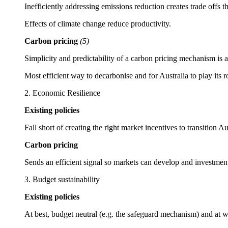
Inefficiently addressing emissions reduction creates trade offs that hurt productivity in other areas.​​​​‌ ‍ ​‍​‍‌‍ ‌ ​‍‌‍‍‌‌‍‌ ‌‍‍‌‌‍ ‍​‍​‍​ ‍‍​‍​‍‌ ​ ‌‍​‌‌‍ ‍‌‍‍‌‌ ‌​‌ ‍‌​‍ ‍‌‍‍‌‌‍ ​‍​‍​‍ ​​‍​‍‌‍‍​‌ ​‍‌‍‌‌‌‍‌‍​‍​‍​ ‍‍​‍​‍‌‍‍​‌ ‌​‌ ‌​‌ ​​​ ‍‍​‍ ​‍ ‌‍ ​‌‍ ‌‍​ ‌‍​‌‌‍ ​‌‍‍​‌‍ ‌ ​ ‌ ‌​​ ‍‍​ ​ ​ ​ ​ ​ ​ ​ ​‍ ‌‍‍‌‌‍ ‍‌ ‌​‌‍‌‌‌‍ ‍‌ ‌​​‍ ‌‍‌‌‌‍‌​‌‍‍‌‌ ‌​​‍ ‌‍ ‌‌‍ ‌‍‌​‌‍‌‌​ ‌‌ ​​‌ ​‍‌‍‌‌‌ ​ ‌‍‌‌‌‍ ‍‌ ‌​‌‍​‌‌ ‌​‌‍‍‌‌‍ ‌‍ ‍​ ‍ ‌‍‍‌‌‍‌​​ ‌‌‍‌​​ ‌ ​ ​ ​ ‍​‌‍‌‍​ ‌ ​ ‌‌​ ​‌​‍ ‌‌‍‌​‌‍​‍‌‍​‌‌‍​ ​‍ ‌​ ‌​​ ‌‍​ ‌​​ ​‌​‍ ‌​ ‍‌​ ​‍‌‍​‌‌‍‌‌​‍ ‌‌‍​‌‌‍​ ​ ‌​​ ‌‌​ ‌‍​ ​‍​ ‌​​ ‌​​ ​‍​ ‍​‌‍​‌​ ​‌​ ‍ ‌ ‌​‌ ‍‌‌ ​​‌‍‌‌​ ‌‌ ‌ ‌‍ ‌ ​‍‌‍‍ ​ ‍ ‌ ​​‌‍​‌‌ ‌​‌‍‍​​ ‌‌‍​ ‌‍ ‌‍ ‍‌ ‌​‌‍‌‌‌‍ ‍‌ ‌​​‍‌‌​ ‌‌‌​​‍‌‌ ‌‍‍ ‌‍‌‌‌ ‍‌​‍‌‌​ ​ ‌​‌​​‍‌‌​ ​ ‌​‌​​‍‌‌​ ​‍​ ​‍​ ​‍‌‍​ ​ ‌‌​ ‍‌​ ​‌​ ​‌​ ‌‍​ ​‍‌‍‌​​ ‍‌​ ​ ‌‍​‌​‍‌‌​ ​‍​ ​‍​‍‌‌​ ‌‌‌​‌​​‍ ‍‌ ​‍‌‍ ‌ ‌ ‌ ​ ​‍‌‌​ ‌‌‌​​‍‌‌ ‌‍‍ ‌‍‌‌‌ ‍‌​‍‌‌​ ​ ‌​‌​​‍‌‌​ ​ ‌​‌​​‍‌‌​ ​‍​ ​‍‌‍‌‌​ ‌ ​ ​‌‌‍‌‍‌‍​‌‌‍​‍​ ‌‌​ ​​‌‍​ ​ ​‍​ ‌‌‌‍‌‌​‍‌‌​ ​‍​ ​‍​‍‌‌​ ‌‌‌​‌​​‍ ‍‌ ‌‍‌‍​‌‌‍ ​‌ ‌‌‌‍‌‌​‍‌‌​ ‌‌‌​​‍‌‌ ‌‍‍ ‌‍‌‌‌ ‍‌​‍‌‌​ ​ ‌​‌​​‍‌‌​ ​ ‌​‌​​‍‌‌​ ​‍​ ​‍‌‍‌‍​ ‍​​ ‌‌‌‍​‌‌‍‌‌​ ​ ​ ‍‌​ ​​​ ‌​​ ‌‍​ ‍​‌‍​‍​‍‌‌​ ​‍​ ​‍​‍‌‌​ ‌‌‌​‌​​‍ ‍‌‍​ ‌‍‍​‌‍‍‌‌‍ ​‌‍‌​‌ ​‍‌‍‌‌‌‍ ‍​‍‌‌​ ‌‌‌​​‍‌‌ ‌‍‍ ‌‍‌‌‌ ‍‌​‍‌‌​ ​ ‌​‌​​‍‌‌​ ​ ‌​‌​​‍‌‌​ ​‍​ ​‍‌‍​‌​ ​​‌‍​‍‌‍‌‌​ ​‌‌‍‌‌‌‍​ ​ ‌‍​ ​​‌‍​‌​ ​‍​ ​‌​‍‌‌​ ​‍​ ​‍​‍‌‌​ ‌‌‌​‌​​‍ ‍‌ ‌​‌‍‌‌‌ ‍​‌ ‌​​ ‌‍​‍‌‍​‌‌ ​ ‌‍‌‌‌‌‌‌‌ ​‍‌‍ ​​ ‌‌‍‍​‌ ‌​‌ ‌​‌ ​​​‍‌‌​ ​ ‌​​‌​‍‌‌​ ​‍‌​‌‍​‍‌‌​ ​‍‌​‌‍‌‍ ​‌‍ ‌‍​ ‌‍​‌‌‍ ​‌‍‍​‌‍ ‌ ​ ‌ ‌​​‍‌‌​ ​ ‌​​‌​ ​ ​ ​ ​ ​ ​ ​ ​‍‌‍‌‍‍‌‌‍‌​​ ‌‌‍‌​​ ‌ ​ ​ ​ ‍​‌‍‌‍​ ‌ ​ ‌‌​ ​‌​‍ ‌‌‍‌​‌‍​‍‌‍​‌‌‍​ ​‍ ‌​ ‌​​ ‌‍​ ‌​​ ​‌​‍ ‌​ ‍‌​ ​‍‌‍​‌‌‍‌‌​‍ ‌‌‍​‌‌‍​ ​ ‌​​ ‌‌​ ‌‍​ ​‍
Effects of climate change reduce productivity.​​​​‌ ‍ ​‍​‍‌‍ ‌ ​‍‌‍‍‌‌‍‌ ‌‍‍‌‌‍ ‍​‍​‍​ ‍‍​‍​‍‌ ​ ‌‍​‌‌‍ ‍‌‍‍‌‌ ‌​‌ ‍‌​‍ ‍‌‍‍‌‌‍ ​‍​‍​‍ ​​‍​‍‌‍‍​‌ ​‍‌‍‌‌‌‍‌‍​‍​‍​ ‍‍​‍​‍‌‍‍​‌ ‌​‌ ‌​‌ ​​​ ‍‍​‍ ​‍ ‌‍ ​‌‍ ‌‍​ ‌‍​‌‌‍ ​‌‍‍​‌‍ ‌ ​ ‌ ‌​​ ‍‍​ ​ ​ ​ ​ ​ ​ ​ ​‍ ‌‍‍‌‌‍ ‍‌ ‌​‌‍‌‌‌‍ ‍‌ ‌​​‍ ‌‍‌‌‌‍‌​‌‍‍‌‌ ‌​​‍ ‌‍ ‌‌‍ ‌‍‌​‌‍‌‌​ ‌‌ ​​‌ ​‍‌‍‌‌‌ ​ ‌‍‌‌‌‍ ‍‌ ‌​‌‍​‌‌ ‌​‌‍‍‌‌‍ ‌‍ ‍​ ‍ ‌‍‍‌‌‍‌​​ ‌‌‍‌​​ ‌ ​ ​ ​ ‍​‌‍‌‍​ ‌ ​ ‌‌​ ​‌​‍ ‌‌‍‌​‌‍​‍‌‍​‌‌‍​ ​‍ ‌​ ‌​​ ‌‍​ ‌​​ ​‌​‍ ‌​ ‍‌​ ​‍‌‍​‌‌‍‌‌​‍ ‌‌‍​‌‌‍​ ​ ‌​​ ‌‌​ ‌‍​ ​‍​ ‌​​ ‌​​ ​‍​ ‍​‌‍​‌​ ​‌​ ‍ ‌ ‌​‌ ‍‌‌ ​​‌‍‌‌​ ‌‌ ‌ ‌‍ ‌ ​‍‌‍‍ ​ ‍ ‌ ​​‌‍​‌‌ ‌​‌‍‍​​ ‌‌‍​ ‌‍ ‌‍ ‍‌ ‌​‌‍‌‌‌‍ ‍‌ ‌​​‍‌‌​ ‌‌‌​​‍‌‌ ‌‍‍ ‌‍‌‌‌ ‍‌​‍‌‌​ ​ ‌​‌​​‍‌‌​ ​ ‌​‌​​‍‌‌​ ​‍​ ​‍​ ​‍‌‍​ ​ ‌‌​ ‍‌​ ​‌​ ​‌​ ‌‍​ ​‍‌‍‌​​ ‍‌​ ​ ‌‍​‌​‍‌‌​ ​‍​ ​‍​‍‌‌​ ‌‌‌​‌​​‍ ‍‌ ​‍‌‍ ‌ ‌ ‌ ​ ​‍‌‌​ ‌‌‌​​‍‌‌ ‌‍‍ ‌‍‌‌‌ ‍‌​‍‌‌​ ​ ‌​‌​​‍‌‌​ ​ ‌​‌​​‍‌‌​ ​‍​ ​‍‌‍‌‌​ ‌ ​ ​‌‌‍‌‍‌‍​‌‌‍​‍​ ‌‌​ ​​‌‍​ ​ ​‍​ ‌‌‌‍‌‌​‍‌‌​ ​‍​ ​‍​‍‌‌​ ‌‌‌​‌​​‍ ‍‌ ‌‍‌‍​‌‌‍ ​‌ ‌‌‌‍‌‌​‍‌‌​ ‌‌‌​​‍‌‌ ‌‍‍ ‌‍‌‌‌ ‍‌​‍‌‌​ ​ ‌​‌​​‍‌‌​ ​ ‌​‌​​‍‌‌​ ​‍​ ​‍​ ‌‍​ ​‌​ ‍‌​ ‌‍‌‍‌‍​ ‍‌​ ​‍​ ‍​‌‍‌​‌‍​‍​ ​ ‌‍‌‍​‍‌‌​ ​‍​ ​‍​‍‌‌​ ‌‌‌​‌​​‍ ‍‌‍​ ‌‍‍​‌‍‍‌‌‍ ​‌‍‌​‌ ​‍‌‍‌‌‌‍ ‍​‍‌‌​ ‌‌‌​​‍‌‌ ‌‍‍ ‌‍‌‌‌ ‍‌​‍‌‌​ ​ ‌​‌​​‍‌‌​ ​ ‌​‌​​‍‌‌​ ​‍​ ​‍‌‍​‌‌‍‌‍​ ‌ ​ ​‌‌‍‌​‌‍​‍‌‍​‌​ ‌​​ ‍‌​ ‌‍​ ​​​ ​‌​‍‌‌​ ​‍​ ​‍​‍‌‌​ ‌‌‌​‌​​‍ ‍‌ ‌​‌‍‌‌‌ ‍​‌ ‌​​ ‌‍​‍‌‍​‌‌ ​ ‌‍‌‌‌‌‌‌‌ ​‍‌‍ ​​ ‌‌‍‍​‌ ‌​‌ ‌​‌ ​​​‍‌‌​ ​ ‌​​‌​‍‌‌​ ​‍‌​‌‍​‍‌‌​ ​‍‌​‌‍‌‍ ​‌‍ ‌‍​ ‌‍​‌‌‍ ​‌‍‍​‌‍ ‌ ​ ‌ ‌​​‍‌‌​ ​ ‌​​‌​ ​ ​ ​ ​ ​ ​ ​ ​‍‌‍‌‍‍‌‌‍‌​​ ‌‌‍‌​​ ‌ ​ ​ ​ ‍​‌‍‌‍​ ‌ ​ ‌‌​ ​‌​‍ ‌‌‍‌​‌‍​‍‌‍​‌‌‍​ ​‍ ‌​ ‌​​ ‌‍​ ‌​​ ​‌​‍ ‌​ ‍‌​ ​‍‌‍​‌‌‍‌‌​‍ ‌‌‍​‌‌‍​ ​ ‌​​ ‌‌​ ‌‍​ ​‍​ ‌​​ ‌​​ ​‍​ ‍​‌‍​‌​ ​‌​‍‌‍‌ ‌​‌ ‍‌‌ ​​‌‍‌‌​ ‌‌ ‌ ‌‍ ‌ ​‍‌‍‍ ​‍‌‍‌ ​​‌‍​‌‌ ‌​‌‍‍​​ ‌‌‍​ ‌‍ ‌‍ ‍‌ ‌​‌‍‌‌‌‍ ‍‌ ‌​​‍‌‌​ ‌‌‌​​‍‌‌ ‌‍‍ ‌‍‌‌‌ ‍‌​‍‌‌​ ​ ‌​‌​​‍‌‌​ ​ ‌​‌​​‍‌‌​ ​‍​ ​‍​ ​‍‌‍​ ​ ‌‌​ ‍‌​ ​‌​ ​‌​ ‌‍​ ​‍‌‍‌​​ ‍‌​ ​ ‌‍​‌​‍‌‌​ ​‍​ ​‍​‍‌‌​ ‌‌‌​‌​​‍ ‍‌ ​‍‌‍ ‌ ‌ ‌ ​ ​‍‌‌​ ‌‌‌​​‍‌‌ ‌‍‍ ‌‍‌‌‌ ‍‌​‍‌‌​ ​ ‌​‌​​‍‌‌​ ​ ‌​‌​​‍‌‌​ ​‍​ ​‍‌‍‌‌​ ‌ ​ ​‌‌‍‌‍‌‍​‌‌‍​‍​ ‌‌​ ​​‌‍​ ​ ​‍​ ‌‌‌‍‌‌​‍‌‌​ ​‍​ ​‍​‍‌‌​ ‌‌‌​‌​​‍ ‍‌ ‌‍‌‍​‌‌‍ ​‌ ‌‌‌‍‌‌​‍‌‌​ ‌‌‌​​‍‌‌ ‌‍‍ ‌‍‌‌‌ ‍‌​‍‌‌​ ​ ‌​‌​​‍‌‌​ ​ ‌​‌​​‍‌‌​ ​‍​ ​‍​ ‌‍​ ​‌​ ‍‌​ ‌‍‌‍‌‍​ ‍‌​ ​‍​ ‍​‌‍‌​‌‍​‍​ ​ ‌‍‌‍​‍‌‌​ ​‍​ ​‍​‍‌‌​ ‌‌‌​‌​​‍ ‍‌‍​ ‌‍‍​‌‍‍‌‌‍ ​‌‍‌​‌ ​‍‌‍‌‌‌‍ ‍​‍‌‌​ ‌‌‌​​‍‌‌ ‌‍‍ ‌‍‌‌‌ ‍‌​‍‌‌​ ​ ‌​‌​​‍‌‌​ ​ ‌​‌​​‍‌‌​ ​‍​ ​‍‌‍​‌‌‍‌‍​ ‌ ​ ​‌‌‍‌​‌‍​‍‌‍​‌​ ‌​​ ‍‌​ ‌‍​ ​​​ ​‌​‍‌‌​ ​‍​ ​‍​‍‌‌​ ‌‌‌​‌​​‍ ‍‌ ‌​‌‍‌‌‌ ‍​‌ ‌​​‍‌‍‌ ​​‌‍‌‌‌ ​‍‌ ​ ‌ ​​‌‍‌‌‌‍​ ‌ ‌​‌‍‍‌‌ ‌‍‌‍‌‌​ ‌‌ ​​‌ ‌‌‌‍​‍‌‍ ​‌‍‍‌‌ ​ ‌‍‍​‌‍‌‌‌‍‌​​‍​‍‌ ‌
Carbon pricing​​​​‌ ‍ ​‍​‍‌‍ ‌ ​‍‌‍‍‌‌‍‌ ‌‍‍‌‌‍ ‍​‍​‍​ ‍‍​‍​‍‌ ​ ‌‍​‌‌‍ ‍‌‍‍‌‌ ‌​‌ ‍‌​‍ ‍‌‍‍‌‌‍ ​‍​‍​‍ ​​‍​‍‌‍‍​‌ ​‍‌‍‌‌‌‍‌‍​‍​‍​ ‍‍​‍​‍‌‍‍​‌ ‌​‌ ‌​‌ ​​​ ‍‍​‍ ​‍ ‌‍ ​‌‍ ‌‍​ ‌‍​‌‌‍ ​‌‍‍​‌‍ ‌ ​ ‌ ‌​​ ‍‍​ ​ ​ ​ ​ ​ ​ ​ ​‍ ‌‍‍‌‌‍ ‍‌ ‌​‌‍‌‌‌‍ ‍‌ ‌​​‍ ‌‍‌‌‌‍‌​‌‍‍‌‌ ‌​​‍ ‌‍ ‌‌‍ ‌‍‌​‌‍‌‌​ ‌‌ ​​‌ ​‍‌‍‌‌‌ ​ ‌‍‌‌‌‍ ‍‌ ‌​‌‍​‌‌ ‌​‌‍‍‌‌‍ ‌‍ ‍​ ‍ ‌‍‍‌‌‍‌​​ ‌‌‍‌​​ ‌ ​ ​ ​ ‍​‌‍‌‍​ ‌ ​ ‌‌​ ​‌​‍ ‌‌‍‌​‌‍​‍‌‍​‌‌‍​ ​‍ ‌​ ‌​​ ‌‍​ ‌​​ ​‌​‍ ‌​ ‍‌​ ​‍‌‍​‌‌‍‌‌​‍ ‌‌‍​‌‌‍​ ​ ‌​​ ‌‌​ ‌‍​ ​‍​ ‌​​ ‌​​ ​‍​ ‍​‌‍​‌​ ​‌​ ‍ ‌ ‌​‌ ‍‌‌ ​​‌‍‌‌​ ‌‌ ‌ ‌‍ ‌ ​‍‌‍‍ ​ ‍ ‌ ​​‌‍​‌‌ ‌​‌‍‍​​ ‌‌‍​ ‌‍ ‌‍ ‍‌ ‌​‌‍‌‌‌‍ ‍‌ ‌​​‍‌‌​ ‌‌‌​​‍‌‌ ‌‍‍ ‌‍‌‌‌ ‍‌​‍‌‌​ ​ ‌​‌​​‍‌‌​ ​ ‌​‌​​‍‌‌​ ​‍​ ​‍​ ​‍‌‍​ ​ ‌‌​ ‍‌​ ​‌​ ​‌​ ‌‍​ ​‍‌‍‌​​ ‍‌​ ​ ‌‍​‌​‍‌‌​ ​‍​ ​‍​‍‌‌​ ‌‌‌​‌​​‍ ‍‌ ​‍‌‍ ‌ ‌ ‌ ​ ​‍‌‌​ ‌‌‌​​‍‌‌ ‌‍‍ ‌‍‌‌‌ ‍‌​‍‌‌​ ​ ‌​‌​​‍‌‌​ ​ ‌​‌​​‍‌‌​ ​‍​ ​‍‌‍‌‌​ ‌ ​ ​‌‌‍‌‍‌‍​‌‌‍​‍​ ‌‌​ ​​‌‍​ ​ ​‍​ ‌‌‌‍‌‌​‍‌‌​ ​‍​ ​‍​‍‌‌​ ‌‌‌​‌​​‍ ‍‌ ‌‍‌‍​‌‌‍ ​‌ ‌‌‌‍‌‌​‍‌‌​ ‌‌‌​​‍‌‌ ‌‍‍ ‌‍‌‌‌ ‍‌​‍‌‌​ ​ ‌​‌​​‍‌‌​ ​ ‌​‌​​‍‌‌​ ​‍​ ​‍​ ‍​‌‍‌‌‌‍​‍‌‍‌‍​ ‌‌​ ​​​ ‌‍​ ‌​​ ‍​​ ​‌‌‍‌‌‌‍​‍​‍‌‌​ ​‍​ ​‍​‍‌‌​ ‌‌‌​‌​​‍ ‍‌‍​ ‌‍‍​‌‍‍‌‌‍ ​‌‍‌​‌ ​‍‌‍‌‌‌‍ ‍​‍‌‌​ ‌‌‌​​‍‌‌ ‌‍‍ ‌‍‌‌‌ ‍‌​‍‌‌​ ​ ‌​‌​​‍‌‌​ ​ ‌​‌​​‍‌‌​ ​‍​ ​‍​ ‍‌​ ​‌‌‍‌‍​ ‌‌‌‍​‍​ ‍​​ ​‌​ ‌​​ ‍‌​ ​‌​ ‌ ​ ‍‌​‍‌‌​ ​‍​ ​‍​‍‌‌​ ‌‌‌​‌​​‍ ‍‌ ‌​‌‍‌‌‌ ‍​‌ ‌​​ ‌‍​‍‌‍​‌‌ ​ ‌‍‌‌‌‌‌‌‌ ​‍‌‍ ​​ ‌‌‍‍​‌ ‌​‌ ‌​‌ ​​​‍‌‌​ ​ ‌​​‌​‍‌‌​ ​‍‌​‌‍​‍‌‌​ ​‍‌​‌‍‌‍ ​‌‍ ‌‍​ ‌‍​‌‌‍ ​‌‍‍​‌‍ ‌ ​ ‌ ‌​​‍‌‌​ ​ ‌​​‌​ ​ ​ ​ ​ ​ ​ ​ ​‍‌‍‌‍‍‌‌‍‌​​ ‌‌‍‌​​ ‌ ​ ​ ​ ‍​‌‍‌‍​ ‌ ​ ‌‌​ ​‌​‍ ‌‌‍‌​‌‍​‍‌‍​‌‌‍​ ​‍ ‌​ ‌​​ ‌‍​ ‌​​ ​‌​‍ ‌​ ‍‌​ ​‍‌‍​‌‌‍‌‌​‍ ‌‌‍​‌‌‍​ ​ ‌​​ ‌‌​ ‌‍​ ​‍​ ‌​​ ‌​​ ​‍​ ‍​‌‍​‌​ ​‌​‍‌‍‌ ‌​‌ ‍‌‌ ​​‌‍‌‌​ ‌‌ ‌ ‌‍ ‌ ​‍‌‍‍ ​‍‌‍‌ ​​‌‍​‌‌ ‌​‌‍‍​​ ‌‌‍​ ‌‍ ‌‍ ‍‌ ‌​‌‍‌‌‌‍ ‍‌ ‌​​‍‌‌​ ‌‌‌​​‍‌‌ ‌‍‍ ‌‍‌‌‌ ‍‌​‍‌‌​ ​ ‌​‌​​‍‌‌​ ​ ‌​‌​​‍‌‌​ ​‍​ ​‍​ ​‍‌‍​ ​ ‌‌​ ‍‌​ ​‌​ ​‌​ ‌‍​ ​‍‌‍‌​​ ‍‌​ ​ ‌‍​‌​‍‌‌​ ​‍​ ​‍​‍‌‌​ ‌‌‌​‌​​‍ ‍‌ ​‍‌‍ ‌ ‌ ‌ ​ ​‍‌‌​ ‌‌‌​​‍‌‌ ‌‍‍ ‌‍‌‌‌ ‍‌​‍‌‌​ ​ ‌​‌​​‍‌‌​ ​ ‌​‌​​‍‌‌​ ​‍​ ​‍‌‍‌‌​ ‌ ​ ​‌‌‍‌‍‌‍​‌‌‍​‍​ ‌‌​ ​​‌‍​ ​ ​‍​ ‌‌‌‍‌‌​‍‌‌​ ​‍​ ​‍​‍‌‌​ ‌‌‌​‌​​‍ ‍‌ ‌‍‌‍​‌‌‍ ​‌ ‌‌‌‍‌‌​‍‌‌​ ‌‌‌​​‍‌‌ ‌‍‍ ‌‍‌‌‌ ‍‌​‍‌‌​ ​ ‌​‌​​‍‌‌​ ​ ‌​‌​​‍‌‌​ ​‍​ ​‍​ ‍​‌‍‌‌‌‍​‍‌‍‌‍​ ‌‌​ ​​​ ‌‍​ ‌​​ ‍​​ ​‌‌‍‌‌‌‍​‍​‍‌‌​ ​‍​ ​‍​‍‌‌​ ‌‌‌​‌​​‍ ‍‌‍​ ‌‍‍​‌‍‍‌‌‍ ​‌‍‌​‌ ​‍‌‍‌‌‌‍ ‍​‍‌‌​ ‌‌‌​​‍‌‌ ‌‍‍ ‌‍‌‌‌ ‍‌​‍‌‌​ ​ ‌​‌​​‍‌‌​ ​ ‌​‌​​‍‌‌​ ​‍​ ​‍​ ‍‌​ ​‌‌‍‌‍​ ‌‌‌‍​‍​ ‍​​ ​‌​ ‌​​ ‍‌​ ​‌​ ‌ ​ ‍‌​‍‌‌​ ​‍​ ​‍​‍‌‌​ ‌‌‌​‌​​‍ ‍‌ ‌​‌‍‌‌‌ ‍​‌ ‌​​‍‌‍‌ ​​‌‍‌‌‌ ​‍‌ ​ ‌ ​​‌‍‌‌‌‍​ ‌ ‌​‌‍‍‌‌ ‌‍‌‍‌‌​ ‌‌ ​​‌ ‌‌‌‍​‍‌‍ ​‌‍‍‌‌ ​ ‌‍‍​‌‍‌‌‌‍‌​​‍​‍‌ ‌
(5)​​​​‌ ‍ ​‍​‍‌‍ ‌ ​‍‌‍‍‌‌‍‌ ‌‍‍‌‌‍ ‍​‍​‍​ ‍‍​‍​‍‌ ​ ‌‍​‌‌‍ ‍‌‍‍‌‌ ‌​‌ ‍‌​‍ ‍‌‍‍‌‌‍ ​‍​‍​‍ ​​‍​‍‌‍‍​‌ ​‍‌‍‌‌‌‍‌‍​‍​‍​ ‍‍​‍​‍‌‍‍​‌ ‌​‌ ‌​‌ ​​​ ‍‍​‍ ​‍ ‌‍ ​‌‍ ‌‍​ ‌‍​‌‌‍ ​‌‍‍​‌‍ ‌ ​ ‌ ‌​​ ‍‍​ ​ ​ ​ ​ ​ ​ ​ ​‍ ‌‍‍‌‌‍ ‍‌ ‌​‌‍‌‌‌‍ ‍‌ ‌​​‍ ‌‍‌‌‌‍‌​‌‍‍‌‌ ‌​​‍ ‌‍ ‌‌‍ ‌‍‌​‌‍‌‌​ ‌‌ ​​‌ ​‍‌‍‌‌‌ ​ ‌‍‌‌‌‍ ‍‌ ‌​‌‍​‌‌ ‌​‌‍‍‌‌‍ ‌‍ ‍​ ‍ ‌‍‍‌‌‍‌​​ ‌‌‍‌​​ ‌ ​ ​ ​ ‍​‌‍‌‍​ ‌ ​ ‌‌​ ​‌​‍ ‌‌‍‌​‌‍​‍‌‍​‌‌‍​ ​‍ ‌​ ‌​​ ‌‍​ ‌​​ ​‌​‍ ‌​ ‍‌​ ​‍‌‍​‌‌‍‌‌​‍ ‌‌‍​‌‌‍​ ​ ‌​​ ‌‌​ ‌‍​ ​‍​ ‌​​ ‌​​ ​‍​ ‍​‌‍​‌​ ​‌​ ‍ ‌ ‌​‌ ‍‌‌ ​​‌‍‌‌​ ‌‌ ‌ ‌‍ ‌ ​‍‌‍‍ ​ ‍ ‌ ​​‌‍​‌‌ ‌​‌‍‍​​ ‌‌‍​ ‌‍ ‌‍ ‍‌ ‌​‌‍‌‌‌‍ ‍‌ ‌​​‍‌‌​ ‌‌‌​​‍‌‌ ‌‍‍ ‌‍‌‌‌ ‍‌​‍‌‌​ ​ ‌​‌​​‍‌‌​ ​ ‌​‌​​‍‌‌​ ​‍​ ​‍​ ​‍‌‍​ ​ ‌‌​ ‍‌​ ​‌​ ​‌​ ‌‍​ ​‍‌‍‌​​ ‍‌​ ​ ‌‍​‌​‍‌‌​ ​‍​ ​‍​‍‌‌​ ‌‌‌​‌​​‍ ‍‌ ​‍‌‍ ‌ ‌ ‌ ​ ​‍‌‌​ ‌‌‌​​‍‌‌ ‌‍‍ ‌‍‌‌‌ ‍‌​‍‌‌​ ​ ‌​‌​​‍‌‌​ ​ ‌​‌​​‍‌‌​ ​‍​ ​‍‌‍‌‌​ ‌ ​ ​‌‌‍‌‍‌‍​‌‌‍​‍​ ‌‌​ ​​‌‍​ ​ ​‍​ ‌‌‌‍‌‌​‍‌‌​ ​‍​ ​‍​‍‌‌​ ‌‌‌​‌​​‍ ‍‌ ‌‍‌‍​‌‌‍ ​‌ ‌‌‌‍‌‌​‍‌‌​ ‌‌‌​​‍‌‌ ‌‍‍ ‌‍‌‌‌ ‍‌​‍‌‌​ ​ ‌​‌​​‍‌‌​ ​ ‌​‌​​‍‌‌​ ​‍​ ​‍​ ‍​‌‍‌‌‌‍​‍‌‍‌‍​ ‌‌​ ​​​ ‌‍​ ‌​​ ‍​​ ​‌‌‍‌‌‌‍​‍​‍‌‌​ ​‍​ ​‍​‍‌‌​ ‌‌‌​‌​​‍ ‍‌‍​ ‌‍‍​‌‍‍‌‌‍ ​‌‍‌​‌ ​‍‌‍‌‌‌‍ ‍​‍‌‌​ ‌‌‌​​‍‌‌ ‌‍‍ ‌‍‌‌‌ ‍‌​‍‌‌​ ​ ‌​‌​​‍‌‌​ ​ ‌​‌​​‍‌‌​ ​‍​ ​‍​ ​‌‌‍‌​​ ‌ ​ ​ ​ ‌‌​ ‌‍​ ‍​‌‍‌‍​ ​‌‌‍‌‍​ ​‌‌‍​‌​‍‌‌​ ​‍​ ​‍​‍‌‌​ ‌‌‌​‌​​‍ ‍‌ ‌​‌‍‌‌‌ ‍​‌ ‌​​ ‌‍​‍‌‍​‌‌ ​ ‌‍‌‌‌‌‌‌‌ ​‍‌‍ ​​ ‌‌‍‍​‌ ‌​‌ ‌​‌ ​​​‍‌‌​ ​ ‌​​‌​‍‌‌​ ​‍‌​‌‍​‍‌‌​ ​‍‌​‌‍‌‍ ​‌‍ ‌‍​ ‌‍​‌‌‍ ​‌‍‍​‌‍ ‌ ​ ‌ ‌​​‍‌‌​ ​ ‌​​‌​ ​ ​ ​ ​ ​ ​ ​ ​‍‌‍‌‍‍‌‌‍‌​​ ‌‌‍‌​​ ‌ ​ ​ ​ ‍​‌‍‌‍​ ‌ ​ ‌‌​ ​‌​‍ ‌‌‍‌​‌‍​‍‌‍​‌‌‍​ ​‍ ‌​ ‌​​ ‌‍​ ‌​​ ​‌​‍ ‌​ ‍‌​ ​‍‌‍​‌‌‍‌‌​‍ ‌‌‍​‌‌‍​ ​ ‌​​ ‌‌​ ‌‍​ ​‍​ ‌​​ ‌​​ ​‍​ ‍​‌‍​‌​ ​‌​‍‌‍‌ ‌​‌ ‍‌‌ ​​‌‍‌‌​ ‌‌ ‌ ‌‍ ‌ ​‍‌‍‍ ​‍‌‍‌ ​​‌‍​‌‌ ‌​‌‍‍​​ ‌‌‍​ ‌‍ ‌‍ ‍‌ ‌​‌‍‌‌‌‍ ‍‌ ‌​​‍‌‌​ ‌‌‌​​‍‌‌ ‌‍‍ ‌‍‌‌‌ ‍‌​‍‌‌​ ​ ‌​‌​​‍‌‌​ ​ ‌​‌​​‍‌‌​ ​‍​ ​‍​ ​‍‌‍​ ​ ‌‌​ ‍‌​ ​‌​ ​‌​ ‌‍​ ​‍‌‍‌​​ ‍‌​ ​ ‌‍​‌​‍‌‌​ ​‍​ ​‍​‍‌‌​ ‌‌‌​‌​​‍ ‍‌ ​‍‌‍ ‌ ‌ ‌ ​ ​‍‌‌​ ‌‌‌​​‍‌‌ ‌‍‍ ‌‍‌‌‌ ‍‌​‍‌‌​ ​ ‌​‌​​‍‌‌​ ​ ‌​‌​​‍‌‌​ ​‍​ ​‍‌‍‌‌​ ‌ ​ ​‌‌‍‌‍‌‍​‌‌‍​‍​ ‌‌​ ​​‌‍​ ​ ​‍​ ‌‌‌‍‌‌​‍‌‌​ ​‍​ ​‍​‍‌‌​ ‌‌‌​‌​​‍ ‍‌ ‌‍‌‍​‌‌‍ ​‌ ‌‌‌‍‌‌​‍‌‌​ ‌‌‌​​‍‌‌ ‌‍‍ ‌‍‌‌‌ ‍‌​‍‌‌​ ​ ‌​‌​​‍‌‌​ ​ ‌​‌​​‍‌‌​ ​‍​ ​‍​ ‍​‌‍‌‌‌‍​‍‌‍‌‍​ ‌‌​ ​​​ ‌‍​ ‌​​ ‍​​ ​‌‌‍‌‌‌‍​‍​‍‌‌​ ​‍​ ​‍​‍‌‌​ ‌‌‌​‌​​‍ ‍‌‍​ ‌‍‍​‌‍‍‌‌‍ ​‌‍‌​‌ ​‍‌‍‌‌‌‍ ‍​‍‌‌​ ‌‌‌​​‍‌‌ ‌‍‍ ‌‍‌‌‌ ‍‌​‍‌‌​ ​ ‌​‌​​‍‌‌​ ​ ‌​‌​​‍‌‌​ ​‍​ ​‍​ ​‌‌‍‌​​ ‌ ​ ​ ​ ‌‌​ ‌‍​ ‍​‌‍‌‍​ ​‌‌‍‌‍​ ​‌‌‍​‌​‍‌‌​ ​‍​ ​‍​‍‌‌​ ‌‌‌​‌​​‍ ‍‌ ‌​‌‍‌‌‌ ‍​‌ ‌​​‍‌‍‌ ​​‌‍‌‌‌ ​‍‌ ​ ‌ ​​‌‍‌‌‌‍​ ‌ ‌​‌‍‍‌‌ ‌‍‌‍‌‌​ ‌‌ ​​‌ ‌‌‌‍​‍‌‍ ​‌‍‍‌‌ ​ ‌‍‍​‌‍‌‌‌‍‌​​‍​‍‌ ‌
Simplicity and predictability of a carbon pricing mechanism is administratively simpler and efficient, and can create the right market signals for investment which can be productivity enhancing.​​​​‌ ‍ ​‍​‍‌‍ ‌ ​‍‌‍‍‌‌‍‌ ‌‍‍‌‌‍ ‍​‍​‍​ ‍‍​‍​‍‌ ​ ‌‍​‌‌‍ ‍‌‍‍‌‌ ‌​‌ ‍‌​‍ ‍‌‍‍‌‌‍ ​‍​‍​‍ ​​‍​‍‌‍‍​‌ ​‍‌‍‌‌‌‍‌‍​‍​‍​ ‍‍​‍​‍‌‍‍​‌ ‌​‌ ‌​‌ ​​​ ‍‍​‍ ​‍ ‌‍ ​‌‍ ‌‍​ ‌‍​‌‌‍ ​‌‍‍​‌‍ ‌ ​ ‌ ‌​​ ‍‍​ ​ ​ ​ ​ ​ ​ ​ ​‍ ‌‍‍‌‌‍ ‍‌ ‌​‌‍‌‌‌‍ ‍‌ ‌​​‍ ‌‍‌‌‌‍‌​‌‍‍‌‌ ‌​​‍ ‌‍ ‌‌‍ ‌‍‌​‌‍‌‌​ ‌‌ ​​‌ ​‍‌‍‌‌‌ ​ ‌‍‌‌‌‍ ‍‌ ‌​‌‍​‌‌ ‌​‌‍‍‌‌‍ ‌‍ ‍​ ‍ ‌‍‍‌‌‍‌​​ ‌‌‍‌​​ ‌ ​ ​ ​ ‍​‌‍‌‍​ ‌ ​ ‌‌​ ​‌​‍ ‌‌‍‌​‌‍​‍‌‍​‌‌‍​ ​‍ ‌​ ‌​​ ‌‍​ ‌​​ ​‌​‍ ‌​ ‍‌​ ​‍‌‍​‌‌‍‌‌​‍ ‌‌‍​‌‌‍​ ​ ‌​​ ‌‌​ ‌‍​ ​‍​ ‌​​ ‌​​ ​‍​ ‍​‌‍​‌​ ​‌​ ‍ ‌ ‌​‌ ‍‌‌ ​​‌‍‌‌​ ‌‌ ‌ ‌‍ ‌ ​‍‌‍‍ ​ ‍ ‌ ​​‌‍​‌‌ ‌​‌‍‍​​ ‌‌‍​ ‌‍ ‌‍ ‍‌ ‌​‌‍‌‌‌‍ ‍‌ ‌​​‍‌‌​ ‌‌‌​​‍‌‌ ‌‍‍ ‌‍‌‌‌ ‍‌​‍‌‌​ ​ ‌​‌​​‍‌‌​ ​ ‌​‌​​‍‌‌​ ​‍​ ​‍​ ​‍‌‍​ ​ ‌‌​ ‍
Most efficient way to decarbonise and for Australia to play its role in limiting the effects of climate change.​​​​‌ ‍ ​‍​‍‌‍ ‌ ​‍‌‍‍‌‌‍‌ ‌‍‍‌‌‍ ‍​‍​‍​ ‍‍​‍​‍‌ ​ ‌‍​‌‌‍ ‍‌‍‍‌‌ ‌​‌ ‍‌​‍ ‍‌‍‍‌‌‍ ​‍​‍​‍ ​​‍​‍‌‍‍​‌ ​‍‌‍‌‌‌‍‌‍​‍​‍​ ‍‍​‍​‍‌‍‍​‌ ‌​‌ ‌​‌ ​​​ ‍‍​‍ ​‍ ‌‍ ​‌‍ ‌‍​ ‌‍​‌‌‍ ​‌‍‍​‌‍ ‌ ​ ‌ ‌​​ ‍‍​ ​ ​ ​ ​ ​ ​ ​ ​‍ ‌‍‍‌‌‍ ‍‌ ‌​‌‍‌‌‌‍ ‍‌ ‌​​‍ ‌‍‌‌‌‍‌​‌‍‍‌‌ ‌​​‍ ‌‍ ‌‌‍ ‌‍‌​‌‍‌‌​ ‌‌ ​​‌ ​‍‌‍‌‌‌ ​ ‌‍‌‌‌‍ ‍‌ ‌​‌‍​‌‌ ‌​‌‍‍‌‌‍ ‌‍ ‍​ ‍ ‌‍‍‌‌‍‌​​ ‌‌‍‌​​ ‌ ​ ​ ​ ‍​‌‍‌‍​ ‌ ​ ‌‌​ ​‌​‍ ‌‌‍‌​‌‍​‍‌‍​‌‌‍​ ​‍ ‌​ ‌​​ ‌‍​ ‌​​ ​‌​‍ ‌​ ‍‌​ ​‍‌‍​‌‌‍‌‌​‍ ‌‌‍​‌‌‍​ ​ ‌​​ ‌‌​ ‌‍​ ​‍​ ‌​​ ‌​​ ​‍​ ‍​‌‍​‌​ ​‌​ ‍ ‌ ‌​‌ ‍‌‌ ​​‌‍‌‌​ ‌‌ ‌ ‌‍ ‌ ​‍‌‍‍ ​ ‍ ‌ ​​‌‍​‌‌ ‌​‌‍‍​​ ‌‌‍​ ‌‍ ‌‍ ‍‌ ‌​‌‍‌‌‌‍ ‍‌ ‌​​‍‌‌​ ‌‌‌​​‍‌‌ ‌‍‍ ‌‍‌‌‌ ‍‌​‍‌‌​ ​ ‌​‌​​‍‌‌​ ​ ‌​‌​​‍‌‌​ ​‍​ ​‍​ ​‍‌‍​ ​ ‌‌​ ‍‌​ ​‌​ ​‌​ ‌‍​ ​‍‌‍‌​​ ‍‌​ ​ ‌‍​‌​‍‌‌​ ​‍​ ​‍​‍‌‌​ ‌‌‌​‌​​‍ ‍‌ ​‍‌‍ ‌ ‌ ‌ ​ ​‍‌‌​ ‌‌‌​​‍‌‌ ‌‍‍ ‌‍‌‌‌ ‍‌​‍‌‌​ ​ ‌​‌​​‍‌‌​ ​ ‌​‌​​‍‌‌​ ​‍​ ​‍‌‍‌‌​ ‌ ​ ​‌‌‍‌‍‌‍​‌‌‍​‍​ ‌‌​ ​​‌‍​ ​ ​‍​ ‌‌‌‍‌‌​‍‌‌​ ​‍​ ​‍​‍‌‌​ ‌‌‌​‌​​‍ ‍‌ ‌‍‌‍​‌‌‍ ​‌ ‌‌‌‍‌‌​‍‌‌​ ‌‌‌​​‍‌‌ ‌‍‍ ‌‍‌‌‌ ‍‌​‍‌‌​ ​ ‌​‌​​‍‌‌​ ​ ‌​‌​​‍‌‌​ ​‍​ ​‍​ ‍​‌‍‌‌​ ‌​​ ‌‍​ ‌​‌‍‌‍‌‍​‌​ ‍​‌‍‌​​ ​ ​ ​ ​ ‌​​‍‌‌​ ​‍​ ​‍​‍‌‌​ ‌‌‌​‌​​‍ ‍‌‍​ ‌‍‍​‌‍‍‌‌‍ ​‌‍‌​‌ ​‍‌‍‌‌‌‍ ‍​‍‌‌​ ‌‌‌​​‍‌‌ ‌‍‍ ‌‍‌‌‌ ‍‌​‍‌‌​ ​ ‌​‌​​‍‌‌​ ​ ‌​‌​​‍‌‌​ ​‍​ ​‍‌‍‌‌​ ‍‌​ ​​​ ‌​​ ‍​‌‍​‌​ ‌‍​ ‌ ‌‍‌​​ ​‌​ ​‌‌‍​ ​‍‌‌​ ​‍​ ​‍​‍‌‌​ ‌‌‌​‌​​‍ ‍‌ ‌​‌‍‌‌‌ ‍​‌ ‌​​ ‌‍​‍‌‍​‌‌ ​ ‌‍‌‌‌‌‌‌‌ ​‍‌‍ ​​ ‌‌‍‍​‌ ‌​‌ ‌​‌ ​​​‍‌‌​ ​ ‌​​‌​‍‌‌​ ​‍‌​‌‍​‍‌‌​ ​‍‌​‌‍‌‍ ​‌‍ ‌‍​ ‌‍​‌‌‍ ​‌‍‍​‌‍ ‌ ​ ‌ ‌​​‍‌‌​ ​ ‌​​‌​ ​ ​ ​ ​ ​ 
2. Economic Resilience
Existing policies​​​​‌ ‍ ​‍​‍‌‍ ‌ ​‍‌‍‍‌‌‍‌ ‌‍‍‌‌‍ ‍​‍​‍​ ‍‍​‍​‍‌ ​ ‌‍​‌‌‍ ‍‌‍‍‌‌ ‌​‌ ‍‌​‍ ‍‌‍‍‌‌‍ ​‍​‍​‍ ​​‍​‍‌‍‍​‌ ​‍‌‍‌‌‌‍‌‍​‍​‍​ ‍‍​‍​‍‌‍‍​‌ ‌​‌ ‌​‌ ​​​ ‍‍​‍ ​‍ ‌‍ ​‌‍ ‌‍​ ‌‍​‌‌‍ ​‌‍‍​‌‍ ‌ ​ ‌ ‌​​ ‍‍​ ​ ​ ​ ​ ​ ​ ​ ​‍ ‌‍‍‌‌‍ ‍‌ ‌​‌‍‌‌‌‍ ‍‌ ‌​​‍ ‌‍‌‌‌‍‌​‌‍‍‌‌ ‌​​‍ ‌‍ ‌‌‍ ‌‍‌​‌‍‌‌​ ‌‌ ​​‌ ​‍‌‍‌‌‌ ​ ‌‍‌‌‌‍ ‍‌ ‌​‌‍​‌‌ ‌​‌‍‍‌‌‍ ‌‍ ‍​ ‍ ‌‍‍‌‌‍‌​​ ‌‌‍‌​​ ‌ ​ ​ ​ ‍​‌‍‌‍​ ‌ ​ ‌‌​ ​‌​‍ ‌‌‍‌​‌‍​‍‌‍​‌‌‍​ ​‍ ‌​ ‌​​ ‌‍​ ‌​​ ​‌​‍ ‌​ ‍‌​ ​‍‌‍​‌‌‍‌‌​‍ ‌‌‍​‌‌‍​ ​ ‌​​ ‌‌​ ‌‍​ ​‍​ ‌​​ ‌​​ ​‍​ ‍​‌‍​‌​ ​‌​ ‍ ‌ ‌​‌ ‍‌‌ ​​‌‍‌‌​ ‌‌ ‌ ‌‍ ‌ ​‍‌‍‍ ​ ‍ ‌ ​​‌‍​‌‌ ‌​‌‍‍​​ ‌‌‍​ ‌‍ ‌‍ ‍‌ ‌​‌‍‌‌‌‍ ‍‌ ‌​​‍‌‌​ ‌‌‌​​‍‌‌ ‌‍‍ ‌‍‌‌‌ ‍‌​‍‌‌​ ​ ‌​‌​​‍‌‌​ ​ ‌​‌​​‍‌‌​ ​‍​ ​‍​ ​‍‌‍​ ​ ‌‌​ ‍‌​ ​‌​ ​‌​ ‌‍​ ​‍‌‍‌​​ ‍‌​ ​ ‌‍​‌​‍‌‌​ ​‍​ ​‍​‍‌‌​ ‌‌‌​‌​​‍ ‍‌ ​‍‌‍ ‌ ‌ ‌ ​ ​‍‌‌​ ‌‌‌​​‍‌‌ ‌‍‍ ‌‍‌‌‌ ‍‌​‍‌‌​ ​ ‌​‌​​‍‌‌​ ​ ‌​‌​​‍‌‌​ ​‍​ ​‍​ ​ ​ ‌‌‌‍‌‍​ ‌ ​ ‌‌​ ‌‌​ ‌‍​ ​‍‌‍​ ​ ​ ​ ​‍‌‍‌‍​‍‌‌​ ​‍​ ​‍​‍‌‌​ ‌‌‌​‌​​‍ ‍‌ ‌‍‌‍​‌‌‍ ​‌ ‌‌‌‍‌‌​‍‌‌​ ‌‌‌​​‍‌‌ ‌‍‍ ‌‍‌‌‌ ‍‌​‍‌‌​ ​ ‌​‌​​‍‌‌​ ​ ‌​‌​​‍‌‌​ ​‍​ ​‍‌‍‌‍‌‍​‍​ ​​‌‍‌‍​ ​ ​ ‌​​ ​‍‌‍‌‌‌‍​ ‌‍‌‍​ ‌‌‌‍​ ​‍‌‌​ ​‍​ ​‍​‍‌‌​ ‌‌‌​‌​​‍ ‍‌‍​ ‌‍‍​‌‍‍‌‌‍ ​‌‍‌​‌ ​‍‌‍‌‌‌‍ ‍​‍‌‌​ ‌‌‌​​‍‌‌ ‌‍‍ ‌‍‌‌‌ ‍‌​‍‌‌​ ​ ‌​‌​​‍‌‌​ ​ ‌​‌​​‍‌‌​ ​‍​ ​‍​ ​‌​ ​‌‌‍‌‍​ ​​‌‍​‌​ ‌​‌‍‌​​ ​​‌‍​ ​ ​​​ ‌‍‌‍​ ​‍‌‌​ ​‍​ ​‍​‍‌‌​ ‌‌‌​‌​​‍ ‍‌ ‌​‌‍‌‌‌ ‍​‌ ‌​​ ‌‍​‍‌‍​‌‌ ​ ‌‍‌‌‌‌‌‌‌ ​‍‌‍ ​​ ‌‌‍‍​‌ ‌​‌ ‌​‌ ​​​‍‌‌​ ​ ‌​​‌​‍‌‌​ ​‍‌​‌‍​‍‌‌​ ​‍‌​‌‍‌‍ ​‌‍ ‌‍​ ‌‍​‌‌‍ ​‌‍‍​‌‍ ‌ ​ ‌ ‌​​‍‌‌​ ​ ‌​​‌​ ​ ​ ​ ​ ​ ​ ​ ​‍‌‍‌‍‍‌‌‍‌​​ ‌‌‍‌​​ ‌ ​ ​ ​ ‍​‌‍‌‍​ ‌ ​ ‌‌​ ​‌​‍ ‌‌‍‌​‌‍​‍‌‍​‌‌‍​ ​‍ ‌​ ‌​​ ‌‍​ ‌​​ ​‌​‍ ‌​ ‍‌​ ​‍‌‍​‌‌‍‌‌​‍ ‌‌‍​‌‌‍​ ​ ‌​​ ‌‌​ ‌‍​ ​‍​ ‌​​ ‌​​ ​‍​ ‍​‌‍​‌​ ​‌​‍‌‍‌ ‌​‌ ‍‌‌ ​​‌‍‌‌​ ‌‌ ‌ ‌‍ ‌ ​‍‌‍‍ ​‍‌‍‌ ​​‌‍​‌‌ ‌​‌‍‍​​ ‌‌‍​ ‌‍ ‌‍ ‍‌ ‌​‌‍‌‌‌‍ ‍‌ ‌​​‍‌‌​ ‌‌‌​​‍‌‌ ‌‍‍ ‌‍‌‌‌ ‍‌​‍‌‌​ ​ ‌​‌​​‍‌‌​ ​ ‌​‌​​‍‌‌​ ​‍​ ​‍​ ​‍‌‍​ ​ ‌‌​ ‍‌​ ​‌​ ​‌​ ‌‍​ ​‍‌‍‌​​ ‍‌​ ​ ‌‍​‌​‍‌‌​ ​‍​ ​‍​‍‌‌​ ‌‌‌​‌​​‍ ‍‌ ​‍‌‍ ‌ ‌ ‌ ​ ​‍‌‌​ ‌‌‌​​‍‌‌ ‌‍‍ ‌‍‌‌‌ ‍‌​‍‌‌​ ​ ‌​‌​​‍‌‌​ ​ ‌​‌​​‍‌‌​ ​‍​ ​‍​ ​ ​ ‌‌‌‍‌‍​ ‌ ​ ‌‌​ ‌‌​ ‌‍​ ​‍‌‍​ ​ ​ ​ ​‍‌‍‌‍​‍‌‌​ ​‍​ ​‍​‍‌‌​ ‌‌‌​‌​​‍ ‍‌ ‌‍‌‍​‌‌‍ ​‌ ‌‌‌‍‌‌​‍‌‌​ ‌‌‌​​‍‌‌ ‌‍‍ ‌‍‌‌‌ ‍‌​‍‌‌​ ​ ‌​‌​​‍‌‌​ ​ ‌​‌​​‍‌‌​ ​‍​ ​‍‌‍‌‍‌‍​‍​ ​​‌‍‌‍​ ​ ​ ‌​​ ​‍‌‍‌‌‌‍​ ‌‍‌‍​ ‌‌‌‍​ ​‍‌‌​ ​‍​ ​‍​‍‌‌​ ‌‌‌​‌​​‍ ‍‌‍​ ‌‍‍​‌‍‍‌‌‍ ​‌‍‌​‌ ​‍‌‍‌‌‌‍ ‍​‍‌‌​ ‌‌‌​​‍‌‌ ‌‍‍ ‌‍‌‌‌ ‍‌​‍‌‌​ ​ ‌​‌​​‍‌‌​ ​ ‌​‌​​‍‌‌​ ​‍​ ​‍​ ​‌​ ​‌‌‍‌‍​ ​​‌‍​‌​ ‌​‌‍‌​​ ​​‌‍​ ​ ​​​ ‌‍‌‍​ ​‍‌‌​ ​‍​ ​‍​‍‌‌​ ‌‌‌​‌​​‍ ‍‌ ‌​‌‍‌‌‌ ‍​‌ ‌​​‍‌‍‌ ​​‌‍‌‌‌ ​‍‌ ​ ‌ ​​‌‍‌‌‌‍​ ‌ ‌​‌‍‍‌‌ ‌‍‌‍‌‌​ ‌‌ ​​‌ ‌‌‌‍​‍‌‍ ​‌‍‍‌‌ ​ ‌‍‍​‌‍‌‌‌‍‌​​‍​‍‌ ‌
Fall short of creating the right market incentives to transition Australia’s economy away from fossil-fuel reliance to sustainable zero carbon industries.​​​​‌ ‍ ​‍​‍‌‍ ‌ ​‍‌‍‍‌‌‍‌ ‌‍‍‌‌‍ ‍​‍​‍​ ‍‍​‍​‍‌ ​ ‌‍​‌‌‍ ‍‌‍‍‌‌ ‌​‌ ‍‌​‍ ‍‌‍‍‌‌‍ ​‍​‍​‍ ​​‍​‍‌‍‍​‌ ​‍‌‍‌‌‌‍‌‍​‍​‍​ ‍‍​‍​‍‌‍‍​‌ ‌​‌ ‌​‌ ​​​ ‍‍​‍ ​‍ ‌‍ ​‌‍ ‌‍​ ‌‍​‌‌‍ ​‌‍‍​‌‍ ‌ ​ ‌ ‌​​ ‍‍​ ​ ​ ​ ​ ​ ​ ​ ​‍ ‌‍‍‌‌‍ ‍‌ ‌​‌‍‌‌‌‍ ‍‌ ‌​​‍ ‌‍‌‌‌‍‌​‌‍‍‌‌ ‌​​‍ ‌‍ ‌‌‍ ‌‍‌​‌‍‌‌​ ‌‌ ​​‌ ​‍‌‍‌‌‌ ​ ‌‍‌‌‌‍ ‍‌ ‌​‌‍​‌‌ ‌​‌‍‍‌‌‍ ‌‍ ‍​ ‍ ‌‍‍‌‌‍‌​​ ‌‌‍‌​​ ‌ ​ ​ ​ ‍​‌‍‌‍​ ‌ ​ ‌‌​ ​‌​‍ ‌‌‍‌​‌‍​‍‌‍​‌‌‍​ ​‍ ‌​ ‌​​ ‌‍​ ‌​​ ​‌​‍ ‌​ ‍‌​ ​‍‌‍​‌‌‍‌‌​‍ ‌‌‍​‌‌‍​ ​ ‌​​ ‌‌​ ‌‍​ ​‍​ ‌​​ ‌​​ ​‍​ ‍​‌‍​‌​ ​‌​ ‍ ‌ ‌​‌ ‍‌‌ ​​‌‍‌‌​ ‌‌ ‌ ‌‍ ‌ ​‍‌‍‍ ​ ‍ ‌ ​​‌‍​‌‌ ‌​‌‍‍​​ ‌‌‍​ ‌‍ ‌‍ ‍‌ ‌​‌‍‌‌‌‍ ‍‌ ‌​​‍‌‌​ ‌‌‌​​‍‌‌ ‌‍‍ ‌‍‌‌‌ ‍‌​‍‌‌​ ​ ‌​‌​​‍‌‌​ ​ ‌​‌​​‍‌‌​ ​‍​ ​‍​ ​‍‌‍​ ​ ‌‌​ ‍‌​ ​‌​ ​‌​ ‌‍​ ​‍‌‍‌​​ ‍‌​ ​ ‌‍​‌​‍‌‌​ ​‍​ ​‍​‍‌‌​ ‌‌‌​‌​​‍ ‍‌ ​‍‌‍ ‌ ‌ ‌ ​ ​‍‌‌​ ‌‌‌​​‍‌‌ ‌‍‍ ‌‍‌‌‌ ‍‌​‍‌‌​ ​ ‌​‌​​‍‌‌​ ​ ‌​‌​​‍‌‌​ ​‍​ ​‍​ ​ ​ ‌‌‌‍‌‍​ ‌ ​ ‌‌​ ‌‌​ ‌‍​ ​‍‌‍​ ​ ​ ​ ​‍‌‍‌‍​‍‌‌​ ​‍​ ​‍​‍‌‌​ ‌‌‌​‌​​‍ ‍‌ ‌‍‌‍​‌‌‍ ​‌ ‌‌‌‍‌‌​‍‌‌​ ‌‌‌​​‍‌‌ ‌‍‍ ‌‍‌‌‌ ‍‌​‍‌‌
Carbon pricing​​​​‌ ‍ ​‍​‍‌‍ ‌ ​‍‌‍‍‌‌‍‌ ‌‍‍‌‌‍ ‍​‍​‍​ ‍‍​‍​‍‌ ​ ‌‍​‌‌‍ ‍‌‍‍‌‌ ‌​‌ ‍‌​‍ ‍‌‍‍‌‌‍ ​‍​‍​‍ ​​‍​‍‌‍‍​‌ ​‍‌‍‌‌‌‍‌‍​‍​‍​ ‍‍​‍​‍‌‍‍​‌ ‌​‌ ‌​‌ ​​​ ‍‍​‍ ​‍ ‌‍ ​‌‍ ‌‍​ ‌‍​‌‌‍ ​‌‍‍​‌‍ ‌ ​ ‌ ‌​​ ‍‍​ ​ ​ ​ ​ ​ ​ ​ ​‍ ‌‍‍‌‌‍ ‍‌ ‌​‌‍‌‌‌‍ ‍‌ ‌​​‍ ‌‍‌‌‌‍‌​‌‍‍‌‌ ‌​​‍ ‌‍ ‌‌‍ ‌‍‌​‌‍‌‌​ ‌‌ ​​‌ ​‍‌‍‌‌‌ ​ ‌‍‌‌‌‍ ‍‌ ‌​‌‍​‌‌ ‌​‌‍‍‌‌‍ ‌‍ ‍​ ‍ ‌‍‍‌‌‍‌​​ ‌‌‍‌​​ ‌ ​ ​ ​ ‍​‌‍‌‍​ ‌ ​ ‌‌​ ​‌​‍ ‌‌‍‌​‌‍​‍‌‍​‌‌‍​ ​‍ ‌​ ‌​​ ‌‍​ ‌​​ ​‌​‍ ‌​ ‍‌​ ​‍‌‍​‌‌‍‌‌​‍ ‌‌‍​‌‌‍​ ​ ‌​​ ‌‌​ ‌‍​ ​‍​ ‌​​ ‌​​ ​‍​ ‍​‌‍​‌​ ​‌​ ‍ ‌ ‌​‌ ‍‌‌ ​​‌‍‌‌​ ‌‌ ‌ ‌‍ ‌ ​‍‌‍‍ ​ ‍ ‌ ​​‌‍​‌‌ ‌​‌‍‍​​ ‌‌‍​ ‌‍ ‌‍ ‍‌ ‌​‌‍‌‌‌‍ ‍‌ ‌​​‍‌‌​ ‌‌‌​​‍‌‌ ‌‍‍ ‌‍‌‌‌ ‍‌​‍‌‌​ ​ ‌​‌​​‍‌‌​ ​ ‌​‌​​‍‌‌​ ​‍​ ​‍​ ​‍‌‍​ ​ ‌‌​ ‍‌​ ​‌​ ​‌​ ‌‍​ ​‍‌‍‌​​ ‍‌​ ​ ‌‍​‌​‍‌‌​ ​‍​ ​‍​‍‌‌​ ‌‌‌​‌​​‍ ‍‌ ​‍‌‍ ‌ ‌ ‌ ​ ​‍‌‌​ ‌‌‌​​‍‌‌ ‌‍‍ ‌‍‌‌‌ ‍‌​‍‌‌​ ​ ‌​‌​​‍‌‌​ ​ ‌​‌​​‍‌‌​ ​‍​ ​‍​ ​ ​ ‌‌‌‍‌‍​ ‌ ​ ‌‌​ ‌‌​ ‌‍​ ​‍‌‍​ ​ ​ ​ ​‍‌‍‌‍​‍‌‌​ ​‍​ ​‍​‍‌‌​ ‌‌‌​‌​​‍ ‍‌ ‌‍‌‍​‌‌‍ ​‌ ‌‌‌‍‌‌​‍‌‌​ ‌‌‌​​‍‌‌ ‌‍‍ ‌‍‌‌‌ ‍‌​‍‌‌​ ​ ‌​‌​​‍‌‌​ ​ ‌​‌​​‍‌‌​ ​‍​ ​‍​ ‌ ‌‍​‌‌‍‌‍​ ​​‌‍‌​‌‍​ ​ ‌​​ ‌ ​ ​‌​ ‍​​ ‍​​ ​‌​‍‌‌​ ​‍​ ​‍​‍‌‌​ ‌‌‌​‌​​‍ ‍‌‍​ ‌‍‍​‌‍‍‌‌‍ ​‌‍‌​‌ ​‍‌‍‌‌‌‍ ‍​‍‌‌​ ‌‌‌​​‍‌‌ ‌‍‍ ‌‍‌‌‌ ‍‌​‍‌‌​ ​ ‌​‌​​‍‌‌​ ​ ‌​‌​​‍‌‌​ ​‍​ ​‍‌‍‌‍​ ‌ ‌‍‌​‌‍​ ‌‍​‌​ ‌​‌‍‌​‌‍​‌​ ‌​​ ‌ ​ ‍‌​ ​​​‍‌‌​ ​‍​ ​‍​‍‌‌​ ‌‌‌​‌​​‍ ‍‌ ‌​‌‍‌‌‌ ‍​‌ ‌​​ ‌‍​‍‌‍​‌‌ ​ ‌‍‌‌‌‌‌‌‌ ​‍‌‍ ​​ ‌‌‍‍​‌ ‌​‌ ‌​‌ ​​​‍‌‌​ ​ ‌​​‌​‍‌‌​ ​‍‌​‌‍​‍‌‌​ ​‍‌​‌‍‌‍ ​‌‍ ‌‍​ ‌‍​‌‌‍ ​‌‍‍​‌‍ ‌ ​ ‌ ‌​​‍‌‌​ ​ ‌​​‌​ ​ ​ ​ ​ ​ ​ ​ ​‍‌‍‌‍‍‌‌‍‌​​ ‌‌‍‌​​ ‌ ​ ​ ​ ‍​‌‍‌‍​ ‌ ​ ‌‌​ ​‌​‍ ‌‌‍‌​‌‍​‍‌‍​‌‌‍​ ​‍ ‌​ ‌​​ ‌‍​ ‌​​ ​‌​‍ ‌​ ‍‌​ ​‍‌‍​‌‌‍‌‌​‍ ‌‌‍​‌‌‍​ ​ ‌​​ ‌‌​ ‌‍​ ​‍​ ‌​​ ‌​​ ​‍​ ‍​‌‍​‌​ ​‌​‍‌‍‌ ‌​‌ ‍‌‌ ​​‌‍‌‌​ ‌‌ ‌ ‌‍ ‌ ​‍‌‍‍ ​‍‌‍‌ ​​‌‍​‌‌ ‌​‌‍‍​​ ‌‌‍​ ‌‍ ‌‍ ‍‌ ‌​‌‍‌‌‌‍ ‍‌ ‌​​‍‌‌​ ‌‌‌​​‍‌‌ ‌‍‍ ‌‍‌‌‌ ‍‌​‍‌‌​ ​ ‌​‌​​‍‌‌​ ​ ‌​‌​​‍‌‌​ ​‍​ ​‍​ ​‍‌‍​ ​ ‌‌​ ‍‌​ ​‌​ ​‌​ ‌‍​ ​‍‌‍‌​​ ‍‌​ ​ ‌‍​‌​‍‌‌​ ​‍​ ​‍​‍‌‌​ ‌‌‌​‌​​‍ ‍‌ ​‍‌‍ ‌ ‌ ‌ ​ ​‍‌‌​ ‌‌‌​​‍‌‌ ‌‍‍ ‌‍‌‌‌ ‍‌​‍‌‌​ ​ ‌​‌​​‍‌‌​ ​ ‌​‌​​‍‌‌​ ​‍​ ​‍​ ​ ​ ‌‌‌‍‌‍​ ‌ ​ ‌‌​ ‌‌​ ‌‍​ ​‍‌‍​ ​ ​ ​ ​‍‌‍‌‍​‍‌‌​ ​‍​ ​‍​‍‌‌​ ‌‌‌​‌​​‍ ‍‌ ‌‍‌‍​‌‌‍ ​‌ ‌‌‌‍‌‌​‍‌‌​ ‌‌‌​​‍‌‌ ‌‍‍ ‌‍‌‌‌ ‍‌​‍‌‌​ ​ ‌​‌​​‍‌‌​ ​ ‌​‌​​‍‌‌​ ​‍​ ​‍​ ‌ ‌‍​‌‌‍‌‍​ ​​‌‍‌​‌‍​ ​ ‌​​ ‌ ​ ​‌​ ‍​​ ‍​​ ​‌​‍‌‌​ ​‍​ ​‍​‍‌‌​ ‌‌‌​‌​​‍ ‍‌‍​ ‌‍‍​‌‍‍‌‌‍ ​‌‍‌​‌ ​‍‌‍‌‌‌‍ ‍​‍‌‌​ ‌‌‌​​‍‌‌ ‌‍‍ ‌‍‌‌‌ ‍‌​‍‌‌​ ​ ‌​‌​​‍‌‌​ ​ ‌​‌​​‍‌‌​ ​‍​ ​‍‌‍‌‍​ ‌ ‌‍‌​‌‍​ ‌‍​‌​ ‌​‌‍‌​‌‍​‌​ ‌​​ ‌ ​ ‍‌​ ​​​‍‌‌​ ​‍​ ​‍​‍‌‌​ ‌‌‌​‌​​‍ ‍‌ ‌​‌‍‌‌‌ ‍​‌ ‌​​‍‌‍‌ ​​‌‍‌‌‌ ​‍‌ ​ ‌ ​​‌‍‌‌‌‍​ ‌ ‌​‌‍‍‌‌ ‌‍‌‍‌‌​ ‌‌ ​​‌ ‌‌‌‍​‍‌‍ ​‌‍‍‌‌ ​ ‌‍‍​‌‍‌‌‌‍‌​​‍​‍‌ ‌
Sends an efficient signal so markets can develop and investments can occur in zero carbon industries which can be a future source of economic prosperity,​​​​‌ ‍ ​‍​‍‌‍ ‌ ​‍‌‍‍‌‌‍‌ ‌‍‍‌‌‍ ‍​‍​‍​ ‍‍​‍​‍‌ ​ ‌‍​‌‌‍ ‍‌‍‍‌‌ ‌​‌ ‍‌​‍ ‍‌‍‍‌‌‍ ​‍​‍​‍ ​​‍​‍‌‍‍​‌ ​‍‌‍‌‌‌‍‌‍​‍​‍​ ‍‍​‍​‍‌‍‍​‌ ‌​‌ ‌​‌ ​​​ ‍‍​‍ ​‍ ‌‍ ​‌‍ ‌‍​ ‌‍​‌‌‍ ​‌‍‍​‌‍ ‌ ​ ‌ ‌​​ ‍‍​ ​ ​ ​ ​ ​ ​ ​ ​‍ ‌‍‍‌‌‍ ‍‌ ‌​‌‍‌‌‌‍ ‍‌ ‌​​‍ ‌‍‌‌‌‍‌​‌‍‍‌‌ ‌​​‍ ‌‍ ‌‌‍ ‌‍‌​‌‍‌‌​ ‌‌ ​​‌ ​‍‌‍‌‌‌ ​ ‌‍‌‌‌‍ ‍‌ ‌​‌‍​‌‌ ‌​‌‍‍‌‌‍ ‌‍ ‍​ ‍ ‌‍‍‌‌‍‌​​ ‌‌‍‌​​ ‌ ​ ​ ​ ‍​‌‍‌‍​ ‌ ​ ‌‌​ ​‌​‍ ‌‌‍‌​‌‍​‍‌‍​‌‌‍​ ​‍ ‌​ ‌​​ ‌‍​ ‌​​ ​‌​‍ ‌​ ‍‌​ ​‍‌‍​‌‌‍‌‌​‍ ‌‌‍​‌‌‍​ ​ ‌​​ ‌‌​ ‌‍​ ​‍​ ‌​​ ‌​​ ​‍​ ‍​‌‍​‌​ ​‌​ ‍ ‌ ‌​‌ ‍‌‌ ​​‌‍‌‌​ ‌‌ ‌ ‌‍ ‌ ​‍‌‍‍ ​ ‍ ‌ ​​‌‍​‌‌ ‌​‌‍‍​​ ‌‌‍​ ‌‍ ‌‍ ‍‌ ‌​‌‍‌‌‌‍ ‍‌ ‌​​‍‌‌​ ‌‌‌​​‍‌‌ ‌‍‍ ‌‍‌‌‌ ‍‌​‍‌‌​ ​ ‌​‌​​‍‌‌​ ​ ‌​‌​​‍‌‌​ ​‍​ ​‍​ ​‍‌‍​ ​ ‌‌​ ‍‌​ ​‌​ ​‌​ ‌‍​ ​‍‌‍‌​​ ‍‌​ ​ ‌‍​‌​‍‌‌​ ​‍​ ​‍​‍‌‌​ ‌‌‌​‌​​‍ ‍‌ ​‍‌‍ ‌ ‌ ‌ ​ ​‍‌‌​ ‌‌‌​​‍‌‌ ‌‍‍ ‌‍‌‌‌ ‍‌​‍‌‌​ ​ ‌​‌​​‍‌‌​ ​ ‌​‌​​‍‌‌​ ​‍​ ​‍​ ​ ​ ‌‌‌‍‌‍​ ‌ ​ ‌‌​ ‌‌​ ‌‍​ ​‍‌‍​ ​ ​ ​ ​‍‌‍‌‍​‍‌‌​ ​‍​ ​‍​‍‌‌​ ‌‌‌​‌​​‍ ‍‌ ‌‍‌‍​‌‌‍ ​‌ ‌
3. Budget sustainability
Existing policies​​​​‌ ‍ ​‍​‍‌‍ ‌ ​‍‌‍‍‌‌‍‌ ‌‍‍‌‌‍ ‍​‍​‍​ ‍‍​‍​‍‌ ​ ‌‍​‌‌‍ ‍‌‍‍‌‌ ‌​‌ ‍‌​‍ ‍‌‍‍‌‌‍ ​‍​‍​‍ ​​‍​‍‌‍‍​‌ ​‍‌‍‌‌‌‍‌‍​‍​‍​ ‍‍​‍​‍‌‍‍​‌ ‌​‌ ‌​‌ ​​​ ‍‍​‍ ​‍ ‌‍ ​‌‍ ‌‍​ ‌‍​‌‌‍ ​‌‍‍​‌‍ ‌ ​ ‌ ‌​​ ‍‍​ ​ ​ ​ ​ ​ ​ ​ ​‍ ‌‍‍‌‌‍ ‍‌ ‌​‌‍‌‌‌‍ ‍‌ ‌​​‍ ‌‍‌‌‌‍‌​‌‍‍‌‌ ‌​​‍ ‌‍ ‌‌‍ ‌‍‌​‌‍‌‌​ ‌‌ ​​‌ ​‍‌‍‌‌‌ ​ ‌‍‌‌‌‍ ‍‌ ‌​‌‍​‌‌ ‌​‌‍‍‌‌‍ ‌‍ ‍​ ‍ ‌‍‍‌‌‍‌​​ ‌‌‍‌​​ ‌ ​ ​ ​ ‍​‌‍‌‍​ ‌ ​ ‌‌​ ​‌​‍ ‌‌‍‌​‌‍​‍‌‍​‌‌‍​ ​‍ ‌​ ‌​​ ‌‍​ ‌​​ ​‌​‍ ‌​ ‍‌​ ​‍‌‍​‌‌‍‌‌​‍ ‌‌‍​‌‌‍​ ​ ‌​​ ‌‌​ ‌‍​ ​‍​ ‌​​ ‌​​ ​‍​ ‍​‌‍​‌​ ​‌​ ‍ ‌ ‌​‌ ‍‌‌ ​​‌‍‌‌​ ‌‌ ‌ ‌‍ ‌ ​‍‌‍‍ ​ ‍ ‌ ​​‌‍​‌‌ ‌​‌‍‍​​ ‌‌‍​ ‌‍ ‌‍ ‍‌ ‌​‌‍‌‌‌‍ ‍‌ ‌​​‍‌‌​ ‌‌‌​​‍‌‌ ‌‍‍ ‌‍‌‌‌ ‍‌​‍‌‌​ ​ ‌​‌​​‍‌‌​ ​ ‌​‌​​‍‌‌​ ​‍​ ​‍​ ​‍‌‍​ ​ ‌‌​ ‍‌​ ​‌​ ​‌​ ‌‍​ ​‍‌‍‌​​ ‍‌​ ​ ‌‍​‌​‍‌‌​ ​‍​ ​‍​‍‌‌​ ‌‌‌​‌​​‍ ‍‌ ​‍‌‍ ‌ ‌ ‌ ​ ​‍‌‌​ ‌‌‌​​‍‌‌ ‌‍‍ ‌‍‌‌‌ ‍‌​‍‌‌​ ​ ‌​‌​​‍‌‌​ ​ ‌​‌​​‍‌‌​ ​‍​ ​‍​ ‌‌​ ‍​​ ‍​‌‍‌​​ ‌‌‌‍‌‍​ ​‍‌‍​ ‌‍‌‍‌‍‌‍​ ​ ​ ‌​​‍‌‌​ ​‍​ ​‍​‍‌‌​ ‌‌‌​‌​​‍ ‍‌ ‌‍‌‍​‌‌‍ ​‌ ‌‌‌‍‌‌​‍‌‌​ ‌‌‌​​‍‌‌ ‌‍‍ ‌‍‌‌‌ ‍‌​‍‌‌​ ​ ‌​‌​​‍‌‌​ ​ ‌​‌​​‍‌‌​ ​‍​ ​‍‌‍​‍‌‍‌​​ ‌‌‌‍​‍​ ‍‌‌‍​‍​ ​ ‌‍‌‍‌‍‌​‌‍‌‌​ ​‌​ ​‌​‍‌‌​ ​‍​ ​‍​‍‌‌​ ‌‌‌​‌​​‍ ‍‌‍​ ‌‍‍​‌‍‍‌‌‍ ​‌‍‌​‌ ​‍‌‍‌‌‌‍ ‍​‍‌‌​ ‌‌‌​​‍‌‌ ‌‍‍ ‌‍‌‌‌ ‍‌​‍‌‌​ ​ ‌​‌​​‍‌‌​ ​ ‌​‌​​‍‌‌​ ​‍​ ​‍​ ​‍​ ​​​ ‌‍​ ​​​ ​ ​ ‌ ‌‍​‌​ ​ ​ ​‌​ ‌ ​ ‍​​ ‍​​‍‌‌​ ​‍​ ​‍​‍‌‌​ ‌‌‌​‌​​‍ ‍‌ ‌​‌‍‌‌‌ ‍​‌ ‌​​ ‌‍​‍‌‍​‌‌ ​ ‌‍‌‌‌‌‌‌‌ ​‍‌‍ ​​ ‌‌‍‍​‌ ‌​‌ ‌​‌ ​​​‍‌‌​ ​ ‌​​‌​‍‌‌​ ​‍‌​‌‍​‍‌‌​ ​‍‌​‌‍‌‍ ​‌‍ ‌‍​ ‌‍​‌‌‍ ​‌‍‍​‌‍ ‌ ​ ‌ ‌​​‍‌‌​ ​ ‌​​‌​ ​ ​ ​ ​ ​ ​ ​ ​‍‌‍‌‍‍‌‌‍‌​​ ‌‌‍‌​​ ‌ ​ ​ ​ ‍​‌‍‌‍​ ‌ ​ ‌‌​ ​‌​‍ ‌‌‍‌​‌‍​‍‌‍​‌‌‍​ ​‍ ‌​ ‌​​ ‌‍​ ‌​​ ​‌​‍ ‌​ ‍‌​ ​‍‌‍​‌‌‍‌‌​‍ ‌‌‍​‌‌‍​ ​ ‌​​ ‌‌​ ‌‍​ ​‍​ ‌​​ ‌​​ ​‍​ ‍​‌‍​‌​ ​‌​‍‌‍‌ ‌​‌ ‍‌‌ ​​‌‍‌‌​ ‌‌ ‌ ‌‍ ‌ ​‍‌‍‍ ​‍‌‍‌ ​​‌‍​‌‌ ‌​‌‍‍​​ ‌‌‍​ ‌‍ ‌‍ ‍‌ ‌​‌‍‌‌‌‍ ‍‌ ‌​​‍‌‌​ ‌‌‌​​‍‌‌ ‌‍‍ ‌‍‌‌‌ ‍‌​‍‌‌​ ​ ‌​‌​​‍‌‌​ ​ ‌​‌​​‍‌‌​ ​‍​ ​‍​ ​‍‌‍​ ​ ‌‌​ ‍‌​ ​‌​ ​‌​ ‌‍​ ​‍‌‍‌​​ ‍‌​ ​ ‌‍​‌​‍‌‌​ ​‍​ ​‍​‍‌‌​ ‌‌‌​‌​​‍ ‍‌ ​‍‌‍ ‌ ‌ ‌ ​ ​‍‌‌​ ‌‌‌​​‍‌‌ ‌‍‍ ‌‍‌‌‌ ‍‌​‍‌‌​ ​ ‌​‌​​‍‌‌​ ​ ‌​‌​​‍‌‌​ ​‍​ ​‍​ ‌‌​ ‍​​ ‍​‌‍‌​​ ‌‌‌‍‌‍​ ​‍‌‍​ ‌‍‌‍‌‍‌‍​ ​ ​ ‌​​‍‌‌​ ​‍​ ​‍​‍‌‌​ ‌‌‌​‌​​‍ ‍‌ ‌‍‌‍​‌‌‍ ​‌ ‌‌‌‍‌‌​‍‌‌​ ‌‌‌​​‍‌‌ ‌‍‍ ‌‍‌‌‌ ‍‌​‍‌‌​ ​ ‌​‌​​‍‌‌​ ​ ‌​‌​​‍‌‌​ ​‍​ ​‍‌‍​‍‌‍‌​​ ‌‌‌‍​‍​ ‍‌‌‍​‍​ ​ ‌‍‌‍‌‍‌​‌‍‌‌​ ​‌​ ​‌​‍‌‌​ ​‍​ ​‍​‍‌‌​ ‌‌‌​‌​​‍ ‍‌‍​ ‌‍‍​‌‍‍‌‌‍ ​‌‍‌​‌ ​‍‌‍‌‌‌‍ ‍​‍‌‌​ ‌‌‌​​‍‌‌ ‌‍‍ ‌‍‌‌‌ ‍‌​‍‌‌​ ​ ‌​‌​​‍‌‌​ ​ ‌​‌​​‍‌‌​ ​‍​ ​‍​ ​‍​ ​​​ ‌‍​ ​​​ ​ ​ ‌ ‌‍​‌​ ​ ​ ​‌​ ‌ ​ ‍​​ ‍​​‍‌‌​ ​‍​ ​‍​‍‌‌​ ‌‌‌​‌​​‍ ‍‌ ‌​‌‍‌‌‌ ‍​‌ ‌​​‍‌‍‌ ​​‌‍‌‌‌ ​‍‌ ​ ‌ ​​‌‍‌‌‌‍​ ‌ ‌​‌‍‍‌‌ ‌‍‌‍‌‌​ ‌‌ ​​‌ ‌‌‌‍​‍‌‍ ​‌‍‍‌‌ ​ ‌‍‍​‌‍‌‌‌‍‌​​‍​‍‌ ‌
At best, budget neutral (e.g. the safeguard mechanism) and at worst budget negative (e.g. CIS, necessary support for green industries).​​​​‌ ‍ ​‍​‍‌‍ ‌ ​‍‌‍‍‌‌‍‌ ‌‍‍‌‌‍ ‍​‍​‍​ ‍‍​‍​‍‌ ​ ‌‍​‌‌‍ ‍‌‍‍‌‌ ‌​‌ ‍‌​‍ ‍‌‍‍‌‌‍ ​‍​‍​‍ ​​‍​‍‌‍‍​‌ ​‍‌‍‌‌‌‍‌‍​‍​‍​ ‍‍​‍​‍‌‍‍​‌ ‌​‌ ‌​‌ ​​​ ‍‍​‍ ​‍ ‌‍ ​‌‍ ‌‍​ ‌‍​‌‌‍ ​‌‍‍​‌‍ ‌ ​ ‌ ‌​​ ‍‍​ ​ ​ ​ ​ ​ ​ ​ ​‍ ‌‍‍‌‌‍ ‍‌ ‌​‌‍‌‌‌‍ ‍‌ ‌​​‍ ‌‍‌‌‌‍‌​‌‍‍‌‌ ‌​​‍ ‌‍ ‌‌‍ ‌‍‌​‌‍‌‌​ ‌‌ ​​‌ ​‍‌‍‌‌‌ ​ ‌‍‌‌‌‍ ‍‌ ‌​‌‍​‌‌ ‌​‌‍‍‌‌‍ ‌‍ ‍​ ‍ ‌‍‍‌‌‍‌​​ ‌‌‍‌​​ ‌ ​ ​ ​ ‍​‌‍‌‍​ ‌ ​ ‌‌​ ​‌​‍ ‌‌‍‌​‌‍​‍‌‍​‌‌‍​ ​‍ ‌​ ‌​​ ‌‍​ ‌​​ ​‌​‍ ‌​ ‍‌​ ​‍‌‍​‌‌‍‌‌​‍ ‌‌‍​‌‌‍​ ​ ‌​​ ‌‌​ ‌‍​ ​‍​ ‌​​ ‌​​ ​‍​ ‍​‌‍​‌​ ​‌​ ‍ ‌ ‌​‌ ‍‌‌ ​​‌‍‌‌​ ‌‌ ‌ ‌‍ ‌ ​‍‌‍‍ ​ ‍ ‌ ​​‌‍​‌‌ ‌​‌‍‍​​ ‌‌‍​ ‌‍ ‌‍ ‍‌ ‌​‌‍‌‌‌‍ ‍‌ ‌​​‍‌‌​ ‌‌‌​​‍‌‌ ‌‍‍ ‌‍‌‌‌ ‍‌​‍‌‌​ ​ ‌​‌​​‍‌‌​ ​ ‌​‌​​‍‌‌​ ​‍​ ​‍​ ​‍‌‍​ ​ ‌‌​ ‍‌​ ​‌​ ​‌​ ‌‍​ ​‍‌‍‌​​ ‍‌​ ​ ‌‍​‌​‍‌‌​ ​‍​ ​‍​‍‌‌​ ‌‌‌​‌​​‍ ‍‌ ​‍‌‍ ‌ ‌ ‌ ​ ​‍‌‌​ ‌‌‌​​‍‌‌ ‌‍‍ ‌‍‌‌‌ ‍‌​‍‌‌​ ​ ‌​‌​​‍‌‌​ ​ ‌​‌​​‍‌‌​ ​‍​ ​‍​ ‌‌​ ‍​​ ‍​‌‍‌​​ ‌‌‌‍‌‍​ ​‍‌‍​ ‌‍‌‍‌‍‌‍​ ​ ​ ‌​​‍‌‌​ ​‍​ ​‍​‍‌‌​ ‌‌‌​‌​​‍ ‍‌ ‌‍‌‍​‌‌‍ ​‌ ‌‌‌‍‌‌​‍‌‌​ ‌‌‌​​‍‌‌ ‌‍‍ ‌‍‌‌‌ ‍‌​‍‌‌​ ​ ‌​‌​​‍‌‌​ ​ ‌​‌​​‍‌‌​ ​‍​ ​‍​ ​‍​ ​ ​ ‌ ‌‍​ ​ ‌ ​ ‌ ‌‍‌​‌‍‌​​ ​‍​ ‌​​ ‌‌‌‍​‌​‍‌‌​ ​‍​ ​‍​‍‌‌​ ‌‌‌​‌​​‍ ‍‌‍​ ‌‍‍​‌‍‍‌‌‍ ​‌‍‌