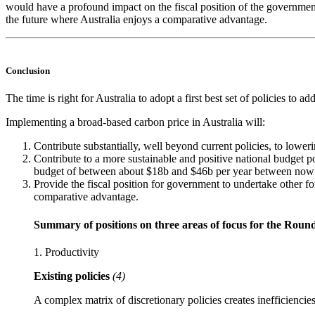
would have a profound impact on the fiscal position of the government, 
the future where Australia enjoys a comparative advantage.​​​​‌ ‍ ​‍​‍‌‍ ‌ ​‍‌‍‍‌‌‍‌ ‌‍‍‌‌‍ ‍​‍​‍​ ‍‍​‍​‍‌ ​ ‌‍​‌‌‍ ‍‌‍‍‌‌ ‌​‌ ‍‌​‍ ‍‌‍‍‌‌‍ ​‍​‍​‍ ​​‍​‍‌‍‍​‌ ​‍‌‍‌‌‌‍‌‍​‍​‍​ ‍‍​‍​‍‌‍‍​‌ ‌​‌ ‌​‌ ​​​ ‍‍​‍ ​‍ ‌‍ ​‌‍ ‌‍​ ‌‍​‌‌‍ ​‌‍‍​‌‍ ‌ ​ ‌ ‌​​ ‍‍​ ​ ​ ​ ​ ​ ​ ​ ​‍ ‌‍‍‌‌‍ ‍‌ ‌​‌‍‌‌‌‍ ‍‌ ‌​​‍ ‌‍‌‌‌‍‌​‌‍‍‌‌ ‌​​‍ ‌‍ ‌‌‍ ‌‍‌​‌‍‌‌​ ‌‌ ​​‌ ​‍‌‍‌‌‌ ​ ‌‍‌‌‌‍ ‍‌ ‌​‌‍​‌‌ ‌​‌‍‍‌‌‍ ‌‍ ‍​ ‍ ‌‍‍‌‌‍‌​​ ‌‌‍‌​​ ‌ ​ ​ ​ ‍​‌‍‌‍​ ‌ ​ ‌‌​ ​‌​‍ ‌‌‍‌​‌‍​‍‌‍​‌‌‍​ ​‍ ‌​ ‌​​ ‌‍​ ‌​​ ​‌​‍ ‌​ ‍‌​ ​‍‌‍​‌‌‍‌‌​‍ ‌‌‍​‌‌‍​ ​ ‌​​ ‌‌​ ‌‍​ ​‍​ ‌​​ ‌​​ ​‍​ ‍​‌‍​‌​ ​‌​ ‍ ‌ ‌​‌ ‍‌‌ ​​‌‍‌‌​ ‌‌ ‌ ‌‍ ‌ ​‍‌‍‍ ​ ‍ ‌ ​​‌‍​‌‌ ‌​‌‍‍​​ ‌‌‍​ ‌‍ ‌‍ ‍‌ ‌​‌‍‌‌‌‍ ‍‌ ‌​​‍‌‌​ ‌‌‌​​‍‌‌ ‌‍‍ ‌‍‌‌‌ ‍‌​‍‌‌​ ​ ‌​‌​​‍‌‌​ ​ ‌​‌​​‍‌‌​ ​‍​ ​‍​ ‌ ​ ‌‌​ ​​‌‍‌‍​ ​ ​ ​​​ ‍​​ ​ ​ ‌‌​ ​ ‌‍​ ​ ‍‌​‍‌‌​ ​‍​ ​‍​‍‌‌​ ‌‌‌​‌​​‍ ‍‌‍​ ‌‍‍​‌‍‍‌‌‍ ​‌‍‌​‌ ​‍‌‍‌‌‌‍ ‍​‍‌‌​ ‌‌‌​​‍‌‌ ‌‍‍ ‌‍‌‌‌ ‍‌​‍‌‌​ ​ ‌​‌​​‍‌‌​ ​ ‌​‌​​‍‌‌​ ​‍​ ​‍​ ​‌​ ‌ ​ ‌​​ ‌‌​ ‍​​ ‌ ​ ​ ‌‍‌​​ ​‌‌‍​ ‌‍‌‌​ ​‍​‍‌‌​ ​‍​ ​‍​‍‌‌​ ‌‌‌​‌​​‍ ‍‌ ‌​‌‍‌‌‌ ‍​‌ ‌​​ ‌‍​‍‌‍​‌‌ ​ ‌‍‌‌‌‌‌‌‌ ​‍‌‍ ​​ ‌‌‍‍​‌ ‌​‌ ‌​‌ ​​​‍‌‌​ ​ ‌​​‌​‍‌‌​ ​‍‌​‌‍​‍‌‌​ ​‍‌​‌‍‌‍ ​‌‍ ‌‍​ ‌‍​‌‌‍ ​‌‍‍​‌‍ ‌ ​ ‌ ‌​​‍‌‌​ ​ ‌​​‌​ ​ ​ ​ ​ ​ ​ ​ ​‍‌‍‌‍‍‌‌‍‌​​ ‌‌‍‌​​ ‌ ​ ​ ​ ‍​‌‍‌‍​ ‌ ​ ‌‌​ ​‌​‍ ‌‌‍‌​‌‍​‍‌‍​‌‌‍​ ​‍ ‌​ ‌​​ ‌‍​ ‌​​ ​‌​‍ ‌​ ‍‌​ ​‍‌‍​‌‌‍‌‌​‍ ‌‌‍​‌‌‍​ ​ ‌​​ ‌‌​ ‌‍​ ​‍​ ‌​​ ‌​​ ​‍​ ‍​‌‍​‌​ ​‌​‍‌‍‌ ‌​‌ ‍‌‌ ​​‌‍‌‌​ ‌‌ ‌ ‌‍ ‌ ​‍‌‍‍ ​‍‌‍‌ ​​‌‍​‌‌ ‌​‌‍‍​​ ‌‌‍​ ‌‍ ‌‍ ‍‌ ‌​‌‍‌‌‌‍ ‍‌ ‌​​‍‌‌​ ‌‌‌​​‍‌‌ ‌‍‍ ‌‍‌‌‌ ‍‌​‍‌‌​ ​ ‌​‌​​‍‌‌​ ​ ‌​‌​​‍‌‌​ ​‍​ ​‍​ ‌ ​ ‌‌​ ​​‌‍‌‍​ ​ ​ ​​​ ‍​​ ​ ​ ‌‌​ ​ ‌‍​ ​ ‍‌​‍‌‌​ ​‍​ ​‍​‍‌‌​ ‌‌‌​‌​​‍ ‍‌‍​ ‌‍‍​‌‍‍‌‌‍ ​‌‍‌​‌ ​‍‌‍‌‌‌‍ ‍​‍‌‌​ ‌‌‌​​‍‌‌ ‌‍‍ ‌‍‌‌‌ ‍‌​‍‌‌​ ​ ‌​‌​​‍‌‌​ ​ ‌​‌​​‍‌‌​ ​‍​ ​‍​ ​‌​ ‌ ​ ‌​​ ‌‌​ ‍​​ ‌ ​ ​ ‌‍‌​​ ​‌‌‍​ ‌‍‌‌​ ​‍​‍‌‌​ ​‍​ ​‍​‍‌‌​ ‌‌‌​‌​​‍ ‍‌ ‌​‌‍‌‌‌ ‍​‌ ‌​​‍‌‍‌ ​​‌‍‌‌‌ ​‍‌ ​ ‌ ​​‌‍‌‌‌‍​ ‌ ‌​‌‍‍‌‌ ‌‍‌‍‌‌​ ‌‌ ​​‌ ‌‌‌‍​‍‌‍ ​‌‍‍‌‌ ​ ‌‍‍​‌‍‌‌‌‍‌​​‍​‍‌ ‌
Conclusion​​​​‌ ‍ ​‍​‍‌‍ ‌ ​‍‌‍‍‌‌‍‌ ‌‍‍‌‌‍ ‍​‍​‍​ ‍‍​‍​‍‌ ​ ‌‍​‌‌‍ ‍‌‍‍‌‌ ‌​‌ ‍‌​‍ ‍‌‍‍‌‌‍ ​‍​‍​‍ ​​‍​‍‌‍‍​‌ ​‍‌‍‌‌‌‍‌‍​‍​‍​ ‍‍​‍​‍‌‍‍​‌ ‌​‌ ‌​‌ ​​​ ‍‍​‍ ​‍ ‌‍ ​‌‍ ‌‍​ ‌‍​‌‌‍ ​‌‍‍​‌‍ ‌ ​ ‌ ‌​​ ‍‍​ ​ ​ ​ ​ ​ ​ ​ ​‍ ‌‍‍‌‌‍ ‍‌ ‌​‌‍‌‌‌‍ ‍‌ ‌​​‍ ‌‍‌‌‌‍‌​‌‍‍‌‌ ‌​​‍ ‌‍ ‌‌‍ ‌‍‌​‌‍‌‌​ ‌‌ ​​‌ ​‍‌‍‌‌‌ ​ ‌‍‌‌‌‍ ‍‌ ‌​‌‍​‌‌ ‌​‌‍‍‌‌‍ ‌‍ ‍​ ‍ ‌‍‍‌‌‍‌​​ ‌‌‍‌​​ ‌ ​ ​ ​ ‍​‌‍‌‍​ ‌ ​ ‌‌​ ​‌​‍ ‌‌‍‌​‌‍​‍‌‍​‌‌‍​ ​‍ ‌​ ‌​​ ‌‍​ ‌​​ ​‌​‍ ‌​ ‍‌​ ​‍‌‍​‌‌‍‌‌​‍ ‌‌‍​‌‌‍​ ​ ‌​​ ‌‌​ ‌‍​ ​‍​ ‌​​ ‌​​ ​‍​ ‍​‌‍​‌​ ​‌​ ‍ ‌ ‌​‌ ‍‌‌ ​​‌‍‌‌​ ‌‌ ‌ ‌‍ ‌ ​‍‌‍‍ ​ ‍ ‌ ​​‌‍​‌‌ ‌​‌‍‍​​ ‌‌‍​ ‌‍ ‌‍ ‍‌ ‌​‌‍‌‌‌‍ ‍‌ ‌​​‍‌‌​ ‌‌‌​​‍‌‌ ‌‍‍ ‌‍‌‌‌ ‍‌​‍‌‌​ ​ ‌​‌​​‍‌‌​ ​ ‌​‌​​‍‌‌​ ​‍​ ​‍​ ​​‌‍‌​​ ​​‌‍​‍​ ‌​‌‍‌‌​ ‍‌​ ‍​​ ‍​​ ‌​​ ‌‌‌‍​ ​‍‌‌​ ​‍​ ​‍​‍‌‌​ ‌‌‌​‌​​‍ ‍‌‍​ ‌‍‍​‌‍‍‌‌‍ ​‌‍‌​‌ ​‍‌‍‌‌‌‍ ‍​‍‌‌​ ‌‌‌​​‍‌‌ ‌‍‍ ‌‍‌‌‌ ‍‌​‍‌‌​ ​ ‌​‌​​‍‌‌​ ​ ‌​‌​​‍‌‌​ ​‍​ ​‍​ ​ ​ ‌‌​ ‌‍​ ​ ​ ‌‍​ ‍‌‌‍​ ​ ‍‌​ ​ ‌‍‌‍‌‍‌​‌‍‌​​‍‌‌​ ​‍​ ​‍​‍‌‌​ ‌‌‌​‌​​‍ ‍‌ ‌​‌‍‌‌‌ ‍​‌ ‌​​ ‌‍​‍‌‍​‌‌ ​ ‌‍‌‌‌‌‌‌‌ ​‍‌‍ ​​ ‌‌‍‍​‌ ‌​‌ ‌​‌ ​​​‍‌‌​ ​ ‌​​‌​‍‌‌​ ​‍‌​‌‍​‍‌‌​ ​‍‌​‌‍‌‍ ​‌‍ ‌‍​ ‌‍​‌‌‍ ​‌‍‍​‌‍ ‌ ​ ‌ ‌​​‍‌‌​ ​ ‌​​‌​ ​ ​ ​ ​ ​ ​ ​ ​‍‌‍‌‍‍‌‌‍‌​​ ‌‌‍‌​​ ‌ ​ ​ ​ ‍​‌‍‌‍​ ‌ ​ ‌‌​ ​‌​‍ ‌‌‍‌​‌‍​‍‌‍​‌‌‍​ ​‍ ‌​ ‌​​ ‌‍​ ‌​​ ​‌​‍ ‌​ ‍‌​ ​‍‌‍​‌‌‍‌‌​‍ ‌‌‍​‌‌‍​ ​ ‌​​ ‌‌​ ‌‍​ ​‍​ ‌​​ ‌​​ ​‍​ ‍​‌‍​‌​ ​‌​‍‌‍‌ ‌​‌ ‍‌‌ ​​‌‍‌‌​ ‌‌ ‌ ‌‍ ‌ ​‍‌‍‍ ​‍‌‍‌ ​​‌‍​‌‌ ‌​‌‍‍​​ ‌‌‍​ ‌‍ ‌‍ ‍‌ ‌​‌‍‌‌‌‍ ‍‌ ‌​​‍‌‌​ ‌‌‌​​‍‌‌ ‌‍‍ ‌‍‌‌‌ ‍‌​‍‌‌​ ​ ‌​‌​​‍‌‌​ ​ ‌​‌​​‍‌‌​ ​‍​ ​‍​ ​​‌‍‌​​ ​​‌‍​‍​ ‌​‌‍‌‌​ ‍‌​ ‍​​ ‍​​ ‌​​ ‌‌‌‍​ ​‍‌‌​ ​‍​ ​‍​‍‌‌​ ‌‌‌​‌​​‍ ‍‌‍​ ‌‍‍​‌‍‍‌‌‍ ​‌‍‌​‌ ​‍‌‍‌‌‌‍ ‍​‍‌‌​ ‌‌‌​​‍‌‌ ‌‍‍ ‌‍‌‌‌ ‍‌​‍‌‌​ ​ ‌​‌​​‍‌‌​ ​ ‌​‌​​‍‌‌​ ​‍​ ​‍​ ​ ​ ‌‌​ ‌‍​ ​ ​ ‌‍​ ‍‌‌‍​ ​ ‍‌​ ​ ‌‍‌‍‌‍‌​‌‍‌​​‍‌‌​ ​‍​ ​‍​‍‌‌​ ‌‌‌​‌​​‍ ‍‌ ‌​‌‍‌‌‌ ‍​‌ ‌​​‍‌‍‌ ​​‌‍‌‌‌ ​‍‌ ​ ‌ ​​‌‍‌‌‌‍​ ‌ ‌​‌‍‍‌‌ ‌‍‌‍‌‌​ ‌‌ ​​‌ ‌‌‌‍​‍‌‍ ​‌‍‍‌‌ ​ ‌‍‍​‌‍‌‌‌‍‌​​‍​‍‌ ‌
The time is right for Australia to adopt a first best set of policies to address climate change, economic resilience and budget repair. Doing so will enhance productivity and assist the strength of the national budget.​​​​‌ ‍ ​‍​‍‌‍ ‌ ​‍‌‍‍‌‌‍‌ ‌‍‍‌‌‍ ‍​‍​‍​ ‍‍​‍​‍‌ ​ ‌‍​‌‌‍ ‍‌‍‍‌‌ ‌​‌ ‍‌​‍ ‍‌‍‍‌‌‍ ​‍​‍​‍ ​​‍​‍‌‍‍​‌ ​‍‌‍‌‌‌‍‌‍​‍​‍​ ‍‍​‍​‍‌‍‍​‌ ‌​‌ ‌​‌ ​​​ ‍‍​‍ ​‍ ‌‍ ​‌‍ ‌‍​ ‌‍​‌‌‍ ​‌‍‍​‌‍ ‌ ​ ‌ ‌​​ ‍‍​ ​ ​ ​ ​ ​ ​ ​ ​‍ ‌‍‍‌‌‍ ‍‌ ‌​‌‍‌‌‌‍ ‍‌ ‌​​‍ ‌‍‌‌‌‍‌​‌‍‍‌‌ ‌​​‍ ‌‍ ‌‌‍ ‌‍‌​‌‍‌‌​ ‌‌ ​​‌ ​‍‌‍‌‌‌ ​ ‌‍‌‌‌‍ ‍‌ ‌​‌‍​‌‌ ‌​‌‍‍‌‌‍ ‌‍ ‍​ ‍ ‌‍‍‌‌‍‌​​ ‌‌‍‌​​ ‌ ​ ​ ​ ‍​‌‍‌‍​ ‌ ​ ‌‌​ ​‌​‍ ‌‌‍‌​‌‍​‍‌‍​‌‌‍​ ​‍ ‌​ ‌​​ ‌‍​ ‌​​ ​‌​‍ ‌​ ‍‌​ ​‍‌‍​‌‌
Implementing a broad-based carbon price in Australia will:​​​​‌ ‍ ​‍​‍‌‍ ‌ ​‍‌‍‍‌‌‍‌ ‌‍‍‌‌‍ ‍​‍​‍​ ‍‍​‍​‍‌ ​ ‌‍​‌‌‍ ‍‌‍‍‌‌ ‌​‌ ‍‌​‍ ‍‌‍‍‌‌‍ ​‍​‍​‍ ​​‍​‍‌‍‍​‌ ​‍‌‍‌‌‌‍‌‍​‍​‍​ ‍‍​‍​‍‌‍‍​‌ ‌​‌ ‌​‌ ​​​ ‍‍​‍ ​‍ ‌‍ ​‌‍ ‌‍​ ‌‍​‌‌‍ ​‌‍‍​‌‍ ‌ ​ ‌ ‌​​ ‍‍​ ​ ​ ​ ​ ​ ​ ​ ​‍ ‌‍‍‌‌‍ ‍‌ ‌​‌‍‌‌‌‍ ‍‌ ‌​​‍ ‌‍‌‌‌‍‌​‌‍‍‌‌ ‌​​‍ ‌‍ ‌‌‍ ‌‍‌​‌‍‌‌​ ‌‌ ​​‌ ​‍‌‍‌‌‌ ​ ‌‍‌‌‌‍ ‍‌ ‌​‌‍​‌‌ ‌​‌‍‍‌‌‍ ‌‍ ‍​ ‍ ‌‍‍‌‌‍‌​​ ‌‌‍‌​​ ‌ ​ ​ ​ ‍​‌‍‌‍​ ‌ ​ ‌‌​ ​‌​‍ ‌‌‍‌​‌‍​‍‌‍​‌‌‍​ ​‍ ‌​ ‌​​ ‌‍​ ‌​​ ​‌​‍ ‌​ ‍‌​ ​‍‌‍​‌‌‍‌‌​‍ ‌‌‍​‌‌‍​ ​ ‌​​ ‌‌​ ‌‍​ ​‍​ ‌​​ ‌​​ ​‍​ ‍​‌‍​‌​ ​‌​ ‍ ‌ ‌​‌ ‍‌‌ ​​‌‍‌‌​ ‌‌ ‌ ‌‍ ‌ ​‍‌‍‍ ​ ‍ ‌ ​​‌‍​‌‌ ‌​‌‍‍​​ ‌‌‍​ ‌‍ ‌‍ ‍‌ ‌​‌‍‌‌‌‍ ‍‌ ‌​​‍‌‌​ ‌‌‌​​‍‌‌ ‌‍‍ ‌‍‌‌‌ ‍‌​‍‌‌​ ​ ‌​‌​​‍‌‌​ ​ ‌​‌​​‍‌‌​ ​‍​ ​‍‌‍‌‍‌‍‌‍​ ‌‍​ ‍‌​ ​‌‌‍‌‌​ ‌ ​ ‌ ‌‍‌​‌‍‌‌‌‍‌‍​ ​ ​‍‌‌​ ​‍​ ​‍​‍‌‌​ ‌‌‌​‌​​‍ ‍‌‍​ ‌‍‍​‌‍‍‌‌‍ ​‌‍‌​‌ ​‍‌‍‌‌‌‍ ‍​‍‌‌​ ‌‌‌​​‍‌‌ ‌‍‍ ‌‍‌‌‌ ‍‌​‍‌‌​ ​ ‌​‌​​‍‌‌​ ​ ‌​‌​​‍‌‌​ ​‍​ ​‍‌‍‌‌‌‍‌‍​ ‌ ‌‍‌​​ ​ ​ ‌​​ ​‌​ ‌‍​ ‌‍‌‍‌‍‌‍​‍​ ​​​‍‌‌​ ​‍​ ​‍​‍‌‌​ ‌‌‌​‌​​‍ ‍‌ ‌​‌‍‌‌‌ ‍​‌ ‌​​ ‌‍​‍‌‍​‌‌ ​ ‌‍‌‌‌‌‌‌‌ ​‍‌‍ ​​ ‌‌‍‍​‌ ‌​‌ ‌​‌ ​​​‍‌‌​ ​ ‌​​‌​‍‌‌​ ​‍‌​‌‍​‍‌‌​ ​‍‌​‌‍‌‍ ​‌‍ ‌‍​ ‌‍​‌‌‍ ​‌‍‍​‌‍ ‌ ​ ‌ ‌​​‍‌‌​ ​ ‌​​‌​ ​ ​ ​ ​ ​ ​ ​ ​‍‌‍‌‍‍‌‌‍‌​​ ‌‌‍‌​​ ‌ ​ ​ ​ ‍​‌‍‌‍​ ‌ ​ ‌‌​ ​‌​‍ ‌‌‍‌​‌‍​‍‌‍​‌‌‍​ ​‍ ‌​ ‌​​ ‌‍​ ‌​​ ​‌​‍ ‌​ ‍‌​ ​‍‌‍​‌‌‍‌‌​‍ ‌‌‍​‌‌‍​ ​ ‌​​ ‌‌​ ‌‍​ ​‍​ ‌​​ ‌​​ ​‍​ ‍​‌‍​‌​ ​‌​‍‌‍‌ ‌​‌ ‍‌‌ ​​‌‍‌‌​ ‌‌ ‌ ‌‍ ‌ ​‍‌‍‍ ​‍‌‍‌ ​​‌‍​‌‌ ‌​‌‍‍​​ ‌‌‍​ ‌‍ ‌‍ ‍‌ ‌​‌‍‌‌‌‍ ‍‌ ‌​​‍‌‌​ ‌‌‌​​‍‌‌ ‌‍‍ ‌‍‌‌‌ ‍‌​‍‌‌​ ​ ‌​‌​​‍‌‌​ ​ ‌​‌​​‍‌‌​ ​‍​ ​‍‌‍‌‍‌‍‌‍​ ‌‍​ ‍‌​ ​‌‌‍‌‌​ ‌ ​ ‌ ‌‍‌​‌‍‌‌‌‍‌‍​ ​ ​‍‌‌​ ​‍​ ​‍​‍‌‌​ ‌‌‌​‌​​‍ ‍‌‍​ ‌‍‍​‌‍‍‌‌‍ ​‌‍‌​‌ ​‍‌‍‌‌‌‍ ‍​‍‌‌​ ‌‌‌​​‍‌‌ ‌‍‍ ‌‍‌‌‌ ‍‌​‍‌‌​ ​ ‌​‌​​‍‌‌​ ​ ‌​‌​​‍‌‌​ ​‍​ ​‍‌‍‌‌‌‍‌‍​ ‌ ‌‍‌​​ ​ ​ ‌​​ ​‌​ ‌‍​ ‌‍‌‍‌‍‌‍​‍​ ​​​‍‌‌​ ​‍​ ​‍​‍‌‌​ ‌‌‌​‌​​‍ ‍‌ ‌​‌‍‌‌‌ ‍​‌ ‌​​‍‌‍‌ ​​‌‍‌‌‌ ​‍‌ ​ ‌ ​​‌‍‌‌‌‍​ ‌ ‌​‌‍‍‌‌ ‌‍‌‍‌‌​ ‌‌ ​​‌ ‌‌‌‍​‍‌‍ ​‌‍‍‌‌ ​ ‌‍‍​‌‍‌‌‌‍‌​​‍​‍‌ ‌
Contribute substantially, well beyond current policies, to lowering Australia’s emissions as we attempt to reach net zero by 2050, at lower cost than sector-specific policies.​​​​‌ ‍ ​‍​‍‌‍ ‌ ​‍‌‍‍‌‌‍‌ ‌‍‍‌‌‍ ‍​‍​‍​ ‍‍​‍​‍‌ ​ ‌‍​‌‌‍ ‍‌‍‍‌‌ ‌​‌ ‍‌​‍ ‍‌‍‍‌‌‍ ​‍​‍​‍ ​​‍​‍‌‍‍​‌ ​‍‌‍‌‌‌‍‌‍​‍​‍​ ‍‍​‍​‍‌‍‍​‌ ‌​‌ ‌​‌ ​​​ ‍‍​‍ ​‍ ‌‍ ​‌‍ ‌‍​ ‌‍​‌‌‍ ​‌‍‍​‌‍ ‌ ​ ‌ ‌​​ ‍‍​ ​ ​ ​ ​ ​ ​ ​ ​‍ ‌‍‍‌‌‍ ‍‌ ‌​‌‍‌‌‌‍ ‍‌ ‌​​‍ ‌‍‌‌‌‍‌​‌‍‍‌‌ ‌​​‍ ‌‍ ‌‌‍ ‌‍‌​‌‍‌‌​ ‌‌ ​​‌ ​‍‌‍‌‌‌ ​ ‌‍‌‌‌‍ ‍‌ ‌​‌‍​‌‌ ‌​‌‍‍‌‌‍ ‌‍ ‍​ ‍ ‌‍‍‌‌‍‌​​ ‌‌‍‌​​ ‌ ​ ​ ​ ‍​‌‍‌‍​ ‌ ​ ‌‌​ ​‌​‍ ‌‌‍‌​‌‍​‍‌‍​‌‌‍​ ​‍ ‌​ ‌​​ ‌‍​ ‌​​ ​‌​‍ ‌​ ‍‌​ ​‍‌‍​‌‌‍‌‌​‍ ‌‌‍​‌‌‍​ ​ ‌​​ ‌‌​ ‌‍​ ​‍​ ‌​​ ‌​​ ​‍​ ‍​‌‍​‌​ ​‌​ ‍ ‌ ‌​‌ ‍‌‌ ​​‌‍‌‌​ ‌‌ ‌ ‌‍ ‌ ​‍‌‍‍ ​ ‍ ‌ ​​‌‍​‌
Contribute to a more sustainable and positive national budget 
budget of between about $18b and $46b per year between now and 2050.​​​​‌ ‍ ​‍​‍‌‍ ‌ ​‍‌‍‍‌‌‍‌ ‌‍‍‌‌‍ ‍​‍​‍​ ‍‍​‍​‍‌ ​ ‌‍​‌‌‍ ‍‌‍‍‌‌ ‌​‌ ‍‌​‍ ‍‌‍‍‌‌‍ ​‍​‍​‍ ​​‍​‍‌‍‍​‌ ​‍‌‍‌‌‌‍‌‍​‍​‍​ ‍‍​‍​‍‌‍‍​‌ ‌​‌ ‌​‌ ​​​ ‍‍​‍ ​‍ ‌‍ ​‌‍ ‌‍​ ‌‍​‌‌‍ ​‌‍‍​‌‍ ‌ ​ ‌ ‌​​ ‍‍​ ​ ​ ​ ​ ​ ​ ​ ​‍ ‌‍‍‌‌‍ ‍‌ ‌​‌‍‌‌‌‍ ‍‌ ‌​​‍ ‌‍‌‌‌‍‌​‌‍‍‌‌ ‌​​‍ ‌‍ ‌‌‍ ‌‍‌​‌‍‌‌​ ‌‌ ​​‌ ​‍‌‍‌‌‌ ​ ‌‍‌‌‌‍ ‍‌ ‌​‌‍​‌‌ ‌​‌‍‍‌‌‍ ‌‍ ‍​ ‍ ‌‍‍‌‌‍‌​​ ‌‌‍‌​​ ‌ ​ ​ ​ ‍​‌‍‌‍​ ‌ ​ ‌‌​ ​‌​‍ ‌‌‍‌​‌‍​‍‌‍​‌‌‍​ ​‍ ‌​ ‌​​ ‌‍​ ‌​​ ​‌​‍ ‌​ ‍‌​ ​‍‌‍​‌‌‍‌‌​‍ ‌‌‍​‌‌‍​ ​ ‌​​ ‌‌​ ‌‍​ ​‍​ ‌​​ ‌​​ ​‍​ ‍​‌‍​‌​ ​‌​ ‍ ‌ ‌​‌ ‍‌‌ ​​‌‍‌‌​ ‌‌ ‌ ‌‍ ‌ ​‍‌‍‍ ​ ‍ ‌ ​​‌‍​‌‌ ‌​‌‍‍​​ ‌‌‍​ ‌‍ ‌‍ ‍‌ ‌​‌‍‌‌‌‍ ‍‌ ‌​​‍‌‌​ ‌‌‌​​‍‌‌ ‌‍‍ ‌‍‌‌‌ ‍‌​‍‌‌​ ​ ‌​‌​​‍‌‌​ ​ ‌​‌​​‍‌‌​ ​‍​ ​‍‌‍‌‌‌‍​‍​ ‌‌‌‍​‍​ ​​​ ‍‌​ ‌ ‌‍‌‌‌‍​ ​ ‌​​ ​‍​ ‍​​‍‌‌​ ​‍​ ​‍​‍‌‌​ ‌‌‌​‌​​‍ ‍‌‍​ ‌‍‍​‌‍‍‌‌‍ ​‌‍‌​‌ ​‍‌‍‌‌‌‍ ‍​‍‌‌​ ‌‌‌​​‍‌‌ ‌‍‍ ‌‍‌‌‌ ‍‌​‍‌‌​ ​ ‌​‌​​‍‌‌​ ​ ‌​‌​​‍‌‌​ ​‍​ ​‍‌‍‌‍​ ‍​​ ‌‌​ ‌ ​ ​​​ ‌‌​ ‌‌​ ‍​​ ​‍​ ‌ ​ ‌ ​ ​‍​‍‌‌​ ​‍​ ​‍​‍‌‌​ ‌‌‌​‌​​‍ ‍‌ ‌​‌‍‌‌‌ ‍​‌ ‌​​ ‌‍​‍‌‍​‌‌ ​ ‌‍‌‌‌‌‌‌‌ ​‍‌‍ ​​ ‌‌‍‍​‌ ‌​‌ ‌​‌ ​​​‍‌‌​ ​ ‌​​‌​‍‌‌​ ​‍‌​‌‍​‍‌‌​ ​‍‌​‌‍‌‍ ​‌‍ ‌‍​ ‌‍​‌‌‍ ​‌‍‍​‌‍ ‌ ​ ‌ ‌​​‍‌‌​ ​ ‌​​‌​ ​ ​ ​ ​ ​ ​ ​ ​‍‌‍‌‍‍‌‌‍‌​​ ‌‌‍‌​​ ‌ ​ ​ ​ ‍​‌‍‌‍​ ‌ ​ ‌‌​ ​‌​‍ ‌‌‍‌​‌‍​‍‌‍​‌‌‍​ ​‍ ‌​ ‌​​ ‌‍​ ‌​​ ​‌​‍ ‌​ ‍‌​ ​‍‌‍​‌‌‍‌‌​‍ ‌‌‍​‌‌‍​ ​ ‌​​ ‌‌​ ‌‍​ ​‍​ ‌​​ ‌​​ ​‍​ ‍​‌‍​‌​ ​‌​‍‌‍‌ ‌​‌ ‍‌‌ ​​‌‍‌‌​ ‌‌ ‌ ‌‍ ‌ ​‍‌‍‍ ​‍‌‍‌ ​​‌‍​‌‌ ‌​‌‍‍​​ ‌‌‍​ ‌‍ ‌‍ ‍‌ ‌​‌‍‌‌‌‍ ‍‌ ‌​​‍‌‌​ ‌‌‌​​‍‌‌ ‌‍‍ ‌‍‌‌‌ ‍‌​‍‌‌​ ​ ‌​‌​​‍‌‌​ ​ ‌​‌​​‍‌‌​ ​‍​ ​‍‌‍‌‌‌‍​‍​ ‌‌‌‍​‍​ ​​​ ‍‌​ ‌ ‌‍‌‌‌‍​ ​ ‌​​ ​‍​ ‍​​‍‌‌​ ​‍​ ​‍​‍‌‌​ ‌‌‌​‌​​‍ ‍‌‍​ ‌‍‍​‌‍‍‌‌‍ ​‌‍‌​‌ ​‍‌‍‌‌‌‍
Provide the fiscal position for government to undertake other for
comparative advantage.​​​​‌ ‍ ​‍​‍‌‍ ‌ ​‍‌‍‍‌‌‍‌ ‌‍‍‌‌‍ ‍​‍​‍​ ‍‍​‍​‍‌ ​ ‌‍​‌‌‍ ‍‌‍‍‌‌ ‌​‌ ‍‌​‍ ‍‌‍‍‌‌‍ ​‍​‍​‍ ​​‍​‍‌‍‍​‌ ​‍‌‍‌‌‌‍‌‍​‍​‍​ ‍‍​‍​‍‌‍‍​‌ ‌​‌ ‌​‌ ​​​ ‍‍​‍ ​‍ ‌‍ ​‌‍ ‌‍​ ‌‍​‌‌‍ ​‌‍‍​‌‍ ‌ ​ ‌ ‌​​ ‍‍​ ​ ​ ​ ​ ​ ​ ​ ​‍ ‌‍‍‌‌‍ ‍‌ ‌​‌‍‌‌‌‍ ‍‌ ‌​​‍ ‌‍‌‌‌‍‌​‌‍‍‌‌ ‌​​‍ ‌‍ ‌‌‍ ‌‍‌​‌‍‌‌​ ‌‌ ​​‌ ​‍‌‍‌‌‌ ​ ‌‍‌‌‌‍ ‍‌ ‌​‌‍​‌‌ ‌​‌‍‍‌‌‍ ‌‍ ‍​ ‍ ‌‍‍‌‌‍‌​​ ‌‌‍‌​​ ‌ ​ ​ ​ ‍​‌‍‌‍​ ‌ ​ ‌‌​ ​‌​‍ ‌‌‍‌​‌‍​‍‌‍​‌‌‍​ ​‍ ‌​ ‌​​ ‌‍​ ‌​​ ​‌​‍ ‌​ ‍‌​ ​‍‌‍​‌‌‍‌‌​‍ ‌‌‍​‌‌‍​ ​ ‌​​ ‌‌​ ‌‍​ ​‍​ ‌​​ ‌​​ ​‍​ ‍​‌‍​‌​ ​‌​ ‍ ‌ ‌​‌ ‍‌‌ ​​‌‍‌‌​ ‌‌ ‌ ‌‍ ‌ ​‍‌‍‍ ​ ‍ ‌ ​​‌‍​‌‌ ‌​‌‍‍​​ ‌‌‍​ ‌‍ ‌‍ ‍‌ ‌​‌‍‌‌‌‍ ‍‌ ‌​​‍‌‌​ ‌‌‌​​‍‌‌ ‌‍‍ ‌‍‌‌‌ ‍‌​‍‌‌​ ​ ‌​‌​​‍‌‌​ ​ ‌​‌​​‍‌‌​ ​‍​ ​‍‌‍‌​​ ​ ‌‍​‍​ ‍​​ ​ ‌‍​ ​ ‌‌​ ‌‌​ ​​‌‍​‍​ ​‌​ ‌ ​‍‌‌​ ​‍​ ​‍​‍‌‌​ ‌‌‌​‌​​‍ ‍‌‍​ ‌‍‍​‌‍‍‌‌‍ ​‌‍‌​‌ ​‍‌‍‌‌‌‍ ‍​‍‌‌​ ‌‌‌​​‍‌‌ ‌‍‍ ‌‍‌‌‌ ‍‌​‍‌‌​ ​ ‌​‌​​‍‌‌​ ​ ‌​‌​​‍‌‌​ ​‍​ ​‍‌‍‌​‌‍​ ​ ‌​‌‍​‍‌‍​‌‌‍‌‌​ ‍‌​ ‍​​ ​​‌‍​ ‌‍‌‍​ ‍​​‍‌‌​ ​‍​ ​‍​‍‌‌​ ‌‌‌​‌​​‍ ‍‌ ‌​‌‍‌‌‌ ‍​‌ ‌​​ ‌‍​‍‌‍​‌‌ ​ ‌‍‌‌‌‌‌‌‌ ​‍‌‍ ​​ ‌‌‍‍​‌ ‌​‌ ‌​‌ ​​​‍‌‌​ ​ ‌​​‌​‍‌‌​ ​‍‌​‌‍​‍‌‌​ ​‍‌​‌‍‌‍ ​‌‍ ‌‍​ ‌‍​‌‌‍ ​‌‍‍​‌‍ ‌ ​ ‌ ‌​​‍‌‌​ ​ ‌​​‌​ ​ ​ ​ ​ ​ ​ ​ ​‍‌‍‌‍‍‌‌‍‌​​ ‌‌‍‌​​ ‌ ​ ​ ​ ‍​‌‍‌‍​ ‌ ​ ‌‌​ ​‌​‍ ‌‌‍‌​‌‍​‍‌‍​‌‌‍​ ​‍ ‌​ ‌​​ ‌‍​ ‌​​ ​‌​‍ ‌​ ‍‌​ ​‍‌‍​‌‌‍‌‌​‍ ‌‌‍​‌‌‍​ ​ ‌​​ ‌‌​ ‌‍​ ​‍​ ‌​​ ‌​​ ​‍​ ‍​‌‍​‌​ ​‌​‍‌‍‌ ‌​‌ ‍‌‌ ​​‌‍‌‌​ ‌‌ ‌ ‌‍ ‌ ​‍‌‍‍ ​‍‌‍‌ ​​‌‍​‌‌ ‌​‌‍‍​​ ‌‌‍​ ‌‍ ‌‍ ‍‌ ‌​‌‍‌‌‌‍ ‍‌ ‌​​‍‌‌​ ‌‌‌​​‍‌‌ ‌‍‍ ‌‍‌‌‌ ‍‌​‍‌‌​ ​ ‌​‌​​‍‌‌​ ​ ‌​‌​​‍‌‌​ ​‍​ ​‍‌‍‌​​ ​ ‌‍​‍​ ‍​​ ​ ‌‍​ ​ ‌‌​ ‌‌​ ​​‌‍​‍​ ​‌​ ‌ ​‍‌‌​ ​‍​ ​‍​‍‌‌​ ‌‌‌​‌​​‍ ‍‌‍​ ‌‍‍​‌‍‍‌‌‍ ​‌‍‌​‌ ​‍‌‍‌‌‌‍ ‍​‍‌‌​ ‌‌‌​​‍‌‌ ‌‍‍ ‌‍‌‌‌ ‍‌​‍‌‌​ ​ ‌​‌​​‍‌‌​ ​ ‌​‌​​‍‌‌​ ​‍​ ​‍‌‍‌​‌‍​ ​ ‌​‌‍​‍‌‍​‌‌‍‌‌​ ‍‌​ ‍​​ ​​‌‍​ ‌‍‌‍​ ‍​​‍‌‌​ ​‍​ ​‍​‍‌‌​ ‌‌‌​‌​​‍ ‍‌ ‌​‌‍‌‌‌ ‍​‌ ‌​​‍‌‍‌ ​​‌‍‌‌‌ ​‍‌ ​ ‌ ​​‌‍‌‌‌‍​ ‌ ‌​‌‍‍‌‌ ‌‍‌‍‌‌​ ‌‌ ​​‌ ‌‌‌‍​‍‌‍ ​‌‍‍‌‌ ​ ‌‍‍​‌‍‌‌‌‍‌​​‍​‍‌ ‌
Summary of positions on three areas of focus for the Roundtable​​​​‌ ‍ ​‍​‍‌‍ ‌ ​‍‌‍‍‌‌‍‌ ‌‍‍‌‌‍ ‍​‍​‍​ ‍‍​‍​‍‌ ​ ‌‍​‌‌‍ ‍‌‍‍‌‌ ‌​‌ ‍‌​‍ ‍‌‍‍‌‌‍ ​‍​‍​‍ ​​‍​‍‌‍‍​‌ ​‍‌‍‌‌‌‍‌‍​‍​‍​ ‍‍​‍​‍‌‍‍​‌ ‌​‌ ‌​‌ ​​​ ‍‍​‍ ​‍ ‌‍ ​‌‍ ‌‍​ ‌‍​‌‌‍ ​‌‍‍​‌‍ ‌ ​ ‌ ‌​​ ‍‍​ ​ ​ ​ ​ ​ ​ ​ ​‍ ‌‍‍‌‌‍ ‍‌ ‌​‌‍‌‌‌‍ ‍‌ ‌​​‍ ‌‍‌‌‌‍‌​‌‍‍‌‌ ‌​​‍ ‌‍ ‌‌‍ ‌‍‌​‌‍‌‌​ ‌‌ ​​‌ ​‍‌‍‌‌‌ ​ ‌‍‌‌‌‍ ‍‌ ‌​‌‍​‌‌ ‌​‌‍‍‌‌‍ ‌‍ ‍​ ‍ ‌‍‍‌‌‍‌​​ ‌‌‍‌​​ ‌ ​ ​ ​ ‍​‌‍‌‍​ ‌ ​ ‌‌​ ​‌​‍ ‌‌‍‌​‌‍​‍‌‍​‌‌‍​ ​‍ ‌​ ‌​​ ‌‍​ ‌​​ ​‌​‍ ‌​ ‍‌​ ​‍‌‍​‌‌‍‌‌​‍ ‌‌‍​‌‌‍​ ​ ‌​​ ‌‌​ ‌‍​ ​‍​ ‌​​ ‌​​ ​‍​ ‍​‌‍​‌​ ​‌​ ‍ ‌ ‌​‌ ‍‌‌ ​​‌‍‌‌​ ‌‌ ‌ ‌‍ ‌ ​‍‌‍‍ ​ ‍ ‌ ​​‌‍​‌‌ ‌​‌‍‍​​ ‌‌‍​ ‌‍ ‌‍ ‍‌ ‌​‌‍‌‌‌‍ ‍‌ ‌​​‍‌‌​ ‌‌‌​​‍‌‌ ‌‍‍ ‌‍‌‌‌ ‍‌​‍‌‌​ ​ ‌​‌​​‍‌‌​ ​ ‌​‌​​‍‌‌​ ​‍​ ​‍​ ​‍‌‍​ ​ ‌‌​ ‍‌​ ​‌​ ​‌​ ‌‍​ ​‍‌‍‌​​ ‍‌​ ​ ‌‍​‌​‍‌‌​ ​‍​ ​‍​‍‌‌​ ‌‌‌​‌​​‍ ‍‌ ‌​‌‍‍‌‌ ‌​‌‍ ​‌‍‌‌​ ‌‍​‍‌‍​‌‌ ​ ‌‍‌‌‌‌‌‌‌ ​‍‌‍ ​​ ‌‌‍‍​‌ ‌​‌ ‌​‌ ​​​‍‌‌​ ​ ‌​​‌​‍‌‌​ ​‍‌​‌‍​‍‌‌​ ​‍‌​‌‍‌‍ ​‌‍ ‌‍​ ‌‍​‌‌‍ ​‌‍‍​‌‍ ‌ ​ ‌ ‌​​‍‌‌​ ​ ‌​​‌​ ​ ​ ​ ​ ​ ​ ​ ​‍‌‍‌‍‍‌‌‍‌​​ ‌‌‍‌​​ ‌ ​ ​ ​ ‍​‌‍‌‍​ ‌ ​ ‌‌​ ​‌​‍ ‌‌‍‌​‌‍​‍‌‍​‌‌‍​ ​‍ ‌​ ‌​​ ‌‍​ ‌​​ ​‌​‍ ‌​ ‍‌​ ​‍‌‍​‌‌‍‌‌​‍ ‌‌‍​‌‌‍​ ​ ‌​​ ‌‌​ ‌‍​ ​‍​ ‌​​ ‌​​ ​‍​ ‍​‌‍​‌​ ​‌​‍‌‍‌ ‌​‌ ‍‌‌ ​​‌‍‌‌​ ‌‌ ‌ ‌‍ ‌ ​‍‌‍‍ ​‍‌‍‌ ​​‌‍​‌‌ ‌​‌‍‍​​ ‌‌‍​ ‌‍ ‌‍ ‍‌ ‌​‌‍‌‌‌‍ ‍‌ ‌​​‍‌‌​ ‌‌‌​​‍‌‌ ‌‍‍ ‌‍‌‌‌ ‍‌​‍‌‌​ ​ ‌​‌​​‍‌‌​ ​ ‌​‌​​‍‌‌​ ​‍​ ​‍​ ​‍‌‍​ ​ ‌‌​ ‍‌​ ​‌​ ​‌​ ‌‍​ ​‍‌‍‌​​ ‍‌​ ​ ‌‍​‌​‍‌‌​ ​‍​ ​‍​‍‌‌​ ‌‌‌​‌
1. Productivity
Existing policies​​​​‌ ‍ ​‍​‍‌‍ ‌ ​‍‌‍‍‌‌‍‌ ‌‍‍‌‌‍ ‍​‍​‍​ ‍‍​‍​‍‌ ​ ‌‍​‌‌‍ ‍‌‍‍‌‌ ‌​‌ ‍‌​‍ ‍‌‍‍‌‌‍ ​‍​‍​‍ ​​‍​‍‌‍‍​‌ ​‍‌‍‌‌‌‍‌‍​‍​‍​ ‍‍​‍​‍‌‍‍​‌ ‌​‌ ‌​‌ ​​​ ‍‍​‍ ​‍ ‌‍ ​‌‍ ‌‍​ ‌‍​‌‌‍ ​‌‍‍​‌‍ ‌ ​ ‌ ‌​​ ‍‍​ ​ ​ ​ ​ ​ ​ ​ ​‍ ‌‍‍‌‌‍ ‍‌ ‌​‌‍‌‌‌‍ ‍‌ ‌​​‍ ‌‍‌‌‌‍‌​‌‍‍‌‌ ‌​​‍ ‌‍ ‌‌‍ ‌‍‌​‌‍‌‌​ ‌‌ ​​‌ ​‍‌‍‌‌‌ ​ ‌‍‌‌‌‍ ‍‌ ‌​‌‍​‌‌ ‌​‌‍‍‌‌‍ ‌‍ ‍​ ‍ ‌‍‍‌‌‍‌​​ ‌‌‍‌​​ ‌ ​ ​ ​ ‍​‌‍‌‍​ ‌ ​ ‌‌​ ​‌​‍ ‌‌‍‌​‌‍​‍‌‍​‌‌‍​ ​‍ ‌​ ‌​​ ‌‍​ ‌​​ ​‌​‍ ‌​ ‍‌​ ​‍‌‍​‌‌‍‌‌​‍ ‌‌‍​‌‌‍​ ​ ‌​​ ‌‌​ ‌‍​ ​‍​ ‌​​ ‌​​ ​‍​ ‍​‌‍​‌​ ​‌​ ‍ ‌ ‌​‌ ‍‌‌ ​​‌‍‌‌​ ‌‌ ‌ ‌‍ ‌ ​‍‌‍‍ ​ ‍ ‌ ​​‌‍​‌‌ ‌​‌‍‍​​ ‌‌‍​ ‌‍ ‌‍ ‍‌ ‌​‌‍‌‌‌‍ ‍‌ ‌​​‍‌‌​ ‌‌‌​​‍‌‌ ‌‍‍ ‌‍‌‌‌ ‍‌​‍‌‌​ ​ ‌​‌​​‍‌‌​ ​ ‌​‌​​‍‌‌​ ​‍​ ​‍​ ​‍‌‍​ ​ ‌‌​ ‍‌​ ​‌​ ​‌​ ‌‍​ ​‍‌‍‌​​ ‍‌​ ​ ‌‍​‌​‍‌‌​ ​‍​ ​‍​‍‌‌​ ‌‌‌​‌​​‍ ‍‌ ​‍‌‍ ‌ ‌ ‌ ​ ​‍‌‌​ ‌‌‌​​‍‌‌ ‌‍‍ ‌‍‌‌‌ ‍‌​‍‌‌​ ​ ‌​‌​​‍‌‌​ ​ ‌​‌​​‍‌‌​ ​‍​ ​‍‌‍‌‌​ ‌ ​ ​‌‌‍‌‍‌‍​‌‌‍​‍​ ‌‌​ ​​‌‍​ ​ ​‍​ ‌‌‌‍‌‌​‍‌‌​ ​‍​ ​‍​‍‌‌​ ‌‌‌​‌​​‍ ‍‌ ‌‍‌‍​‌‌‍ ​‌ ‌‌‌‍‌‌​‍‌‌​ ‌‌‌​​‍‌‌ ‌‍‍ ‌‍‌‌‌ ‍‌​‍‌‌​ ​ ‌​‌​​‍‌‌​ ​ ‌​‌​​‍‌‌​ ​‍​ ​‍​ ‌‍​ ​​​ ‍​‌‍​‍​ ‍‌​ ​‍​ ‌‍‌‍‌‌​ ‍‌​ ​​​ ‌‌​ ​ ​‍‌‌​ ​‍​ ​‍​‍‌‌​ ‌‌‌​‌​​‍ ‍‌‍​ ‌‍‍​‌‍‍‌‌‍ ​‌‍‌​‌ ​‍‌‍‌‌‌‍ ‍​‍‌‌​ ‌‌‌​​‍‌‌ ‌‍‍ ‌‍‌‌‌ ‍‌​‍‌‌​ ​ ‌​‌​​‍‌‌​ ​ ‌​‌​​‍‌‌​ ​‍​ ​‍‌‍‌‍‌‍​‍​ ​ ‌‍‌‍​ ​‌​ ​‌​ ‌ ​ ‌ ​ ​‍​ ‍‌​ ​‌‌‍​ ​‍‌‌​ ​‍​ ​‍​‍‌‌​ ‌‌‌​‌​​‍ ‍‌ ‌​‌‍‌‌‌ ‍​‌ ‌​​ ‌‍​‍‌‍​‌‌ ​ ‌‍‌‌‌‌‌‌‌ ​‍‌‍ ​​ ‌‌‍‍​‌ ‌​‌ ‌​‌ ​​​‍‌‌​ ​ ‌​​‌​‍‌‌​ ​‍‌​‌‍​‍‌‌​ ​‍‌​‌‍‌‍ ​‌‍ ‌‍​ ‌‍​‌‌‍ ​‌‍‍​‌‍ ‌ ​ ‌ ‌​​‍‌‌​ ​ ‌​​‌​ ​ ​ ​ ​ ​ ​ ​ ​‍‌‍‌‍‍‌‌‍‌​​ ‌‌‍‌​​ ‌ ​ ​ ​ ‍​‌‍‌‍​ ‌ ​ ‌‌​ ​‌​‍ ‌‌‍‌​‌‍​‍‌‍​‌‌‍​ ​‍ ‌​ ‌​​ ‌‍​ ‌​​ ​‌​‍ ‌​ ‍‌​ ​‍‌‍​‌‌‍‌‌​‍ ‌‌‍​‌‌‍​ ​ ‌​​ ‌‌​ ‌‍​ ​‍​ ‌​​ ‌​​ ​‍​ ‍​‌‍​‌​ ​‌​‍‌‍‌ ‌​‌ ‍‌‌ ​​‌‍‌‌​ ‌‌ ‌ ‌‍ ‌ ​‍‌‍‍ ​‍‌‍‌ ​​‌‍​‌‌ ‌​‌‍‍​​ ‌‌‍​ ‌‍ ‌‍ ‍‌ ‌​‌‍‌‌‌‍ ‍‌ ‌​​‍‌‌​ ‌‌‌​​‍‌‌ ‌‍‍ ‌‍‌‌‌ ‍‌​‍‌‌​ ​ ‌​‌​​‍‌‌​ ​ ‌​‌​​‍‌‌​ ​‍​ ​‍​ ​‍‌‍​ ​ ‌‌​ ‍‌​ ​‌​ ​‌​ ‌‍​ ​‍‌‍‌​​ ‍‌​ ​ ‌‍​‌​‍‌‌​ ​‍​ ​‍​‍‌‌​ ‌‌‌​‌​​‍ ‍‌ ​‍‌‍ ‌ ‌ ‌ ​ ​‍‌‌​ ‌‌‌​​‍‌‌ ‌‍‍ ‌‍‌‌‌ ‍‌​‍‌‌​ ​ ‌​‌​​‍‌‌​ ​ ‌​‌​​‍‌‌​ ​‍​ ​‍‌‍‌‌​ ‌ ​ ​‌‌‍‌‍‌‍​‌‌‍​‍​ ‌‌​ ​​‌‍​ ​ ​‍​ ‌‌‌‍‌‌​‍‌‌​ ​‍​ ​‍​‍‌‌​ ‌‌‌​‌​​‍ ‍‌ ‌‍‌‍​‌‌‍ ​‌ ‌‌‌‍‌‌​‍‌‌​ ‌‌‌​​‍‌‌ ‌‍‍ ‌‍‌‌‌ ‍‌​‍‌‌​ ​ ‌​‌​​‍‌‌​ ​ ‌​‌​​‍‌‌​ ​‍​ ​‍​ ‌‍​ ​​​ ‍​‌‍​‍​ ‍‌​ ​‍​ ‌‍‌‍‌‌​ ‍‌​ ​​​ ‌‌​ ​ ​‍‌‌​ ​‍​ ​‍​‍‌‌​ ‌‌‌​‌​​‍ ‍‌‍​ ‌‍‍​‌‍‍‌‌‍ ​‌‍‌​‌ ​‍‌‍‌‌‌‍ ‍​‍‌‌​ ‌‌‌​​‍‌‌ ‌‍‍ ‌‍‌‌‌ ‍‌​‍‌‌​ ​ ‌​‌​​‍‌‌​ ​ ‌​‌​​‍‌‌​ ​‍​ ​‍‌‍‌‍‌‍​‍​ ​ ‌‍‌‍​ ​‌​ ​‌​ ‌ ​ ‌ ​ ​‍​ ‍‌​ ​‌‌‍​ ​‍‌‌​ ​‍​ ​‍​‍‌‌​ ‌‌‌​‌​​‍ ‍‌ ‌​‌‍‌‌‌ ‍​‌ ‌​​‍‌‍‌ ​​‌‍‌‌‌ ​‍‌ ​ ‌ ​​‌‍‌‌‌‍​ ‌ ‌​‌‍‍‌‌ ‌‍‌‍‌‌​ ‌‌ ​​‌ ‌‌‌‍​‍‌‍ ​‌‍‍‌‌ ​ ‌‍‍​‌‍‌‌‌‍‌​​‍​‍‌ ‌
(4)​​​​‌ ‍ ​‍​‍‌‍ ‌ ​‍‌‍‍‌‌‍‌ ‌‍‍‌‌‍ ‍​‍​‍​ ‍‍​‍​‍‌ ​ ‌‍​‌‌‍ ‍‌‍‍‌‌ ‌​‌ ‍‌​‍ ‍‌‍‍‌‌‍ ​‍​‍​‍ ​​‍​‍‌‍‍​‌ ​‍‌‍‌‌‌‍‌‍​‍​‍​ ‍‍​‍​‍‌‍‍​‌ ‌​‌ ‌​‌ ​​​ ‍‍​‍ ​‍ ‌‍ ​‌‍ ‌‍​ ‌‍​‌‌‍ ​‌‍‍​‌‍ ‌ ​ ‌ ‌​​ ‍‍​ ​ ​ ​ ​ ​ ​ ​ ​‍ ‌‍‍‌‌‍ ‍‌ ‌​‌‍‌‌‌‍ ‍‌ ‌​​‍ ‌‍‌‌‌‍‌​‌‍‍‌‌ ‌​​‍ ‌‍ ‌‌‍ ‌‍‌​‌‍‌‌​ ‌‌ ​​‌ ​‍‌‍‌‌‌ ​ ‌‍‌‌‌‍ ‍‌ ‌​‌‍​‌‌ ‌​‌‍‍‌‌‍ ‌‍ ‍​ ‍ ‌‍‍‌‌‍‌​​ ‌‌‍‌​​ ‌ ​ ​ ​ ‍​‌‍‌‍​ ‌ ​ ‌‌​ ​‌​‍ ‌‌‍‌​‌‍​‍‌‍​‌‌‍​ ​‍ ‌​ ‌​​ ‌‍​ ‌​​ ​‌​‍ ‌​ ‍‌​ ​‍‌‍​‌‌‍‌‌​‍ ‌‌‍​‌‌‍​ ​ ‌​​ ‌‌​ ‌‍​ ​‍​ ‌​​ ‌​​ ​‍​ ‍​‌‍​‌​ ​‌​ ‍ ‌ ‌​‌ ‍‌‌ ​​‌‍‌‌​ ‌‌ ‌ ‌‍ ‌ ​‍‌‍‍ ​ ‍ ‌ ​​‌‍​‌‌ ‌​‌‍‍​​ ‌‌‍​ ‌‍ ‌‍ ‍‌ ‌​‌‍‌‌‌‍ ‍‌ ‌​​‍‌‌​ ‌‌‌​​‍‌‌ ‌‍‍ ‌‍‌‌‌ ‍‌​‍‌‌​ ​ ‌​‌​​‍‌‌​ ​ ‌​‌​​‍‌‌​ ​‍​ ​‍​ ​‍‌‍​ ​ ‌‌​ ‍‌​ ​‌​ ​‌​ ‌‍​ ​‍‌‍‌​​ ‍‌​ ​ ‌‍​‌​‍‌‌​ ​‍​ ​‍​‍‌‌​ ‌‌‌​‌​​‍ ‍‌ ​‍‌‍ ‌ ‌ ‌ ​ ​‍‌‌​ ‌‌‌​​‍‌‌ ‌‍‍ ‌‍‌‌‌ ‍‌​‍‌‌​ ​ ‌​‌​​‍‌‌​ ​ ‌​‌​​‍‌‌​ ​‍​ ​‍‌‍‌‌​ ‌ ​ ​‌‌‍‌‍‌‍​‌‌‍​‍​ ‌‌​ ​​‌‍​ ​ ​‍​ ‌‌‌‍‌‌​‍‌‌​ ​‍​ ​‍​‍‌‌​ ‌‌‌​‌​​‍ ‍‌ ‌‍‌‍​‌‌‍ ​‌ ‌‌‌‍‌‌​‍‌‌​ ‌‌‌​​‍‌‌ ‌‍‍ ‌‍‌‌‌ ‍‌​‍‌‌​ ​ ‌​‌​​‍‌‌​ ​ ‌​‌​​‍‌‌​ ​‍​ ​‍​ ‌‍​ ​​​ ‍​‌‍​‍​ ‍‌​ ​‍​ ‌‍‌‍‌‌​ ‍‌​ ​​​ ‌‌​ ​ ​‍‌‌​ ​‍​ ​‍​‍‌‌​ ‌‌‌​‌​​‍ ‍‌‍​ ‌‍‍​‌‍‍‌‌‍ ​‌‍‌​‌ ​‍‌‍‌‌‌‍ ‍​‍‌‌​ ‌‌‌​​‍‌‌ ‌‍‍ ‌‍‌‌‌ ‍‌​‍‌‌​ ​ ‌​‌​​‍‌‌​ ​ ‌​‌​​‍‌‌​ ​‍​ ​‍‌‍‌​​ ‌‍​ ‌‌‌‍‌‌‌‍​‍‌‍‌‌‌‍​‌‌‍‌‍‌‍​‌​ ​‌‌‍​ ‌‍​ ​‍‌‌​ ​‍​ ​‍​‍‌‌​ ‌‌‌​‌​​‍ ‍‌ ‌​‌‍‌‌‌ ‍​‌ ‌​​ ‌‍​‍‌‍​‌‌ ​ ‌‍‌‌‌‌‌‌‌ ​‍‌‍ ​​ ‌‌‍‍​‌ ‌​‌ ‌​‌ ​​​‍‌‌​ ​ ‌​​‌​‍‌‌​ ​‍‌​‌‍​‍‌‌​ ​‍‌​‌‍‌‍ ​‌‍ ‌‍​ ‌‍​‌‌‍ ​‌‍‍​‌‍ ‌ ​ ‌ ‌​​‍‌‌​ ​ ‌​​‌​ ​ ​ ​ ​ ​ ​ ​ ​‍‌‍‌‍‍‌‌‍‌​​ ‌‌‍‌​​ ‌ ​ ​ ​ ‍​‌‍‌‍​ ‌ ​ ‌‌​ ​‌​‍ ‌‌‍‌​‌‍​‍‌‍​‌‌‍​ ​‍ ‌​ ‌​​ ‌‍​ ‌​​ ​‌​‍ ‌​ ‍‌​ ​‍‌‍​‌‌‍‌‌​‍ ‌‌‍​‌‌‍​ ​ ‌​​ ‌‌​ ‌‍​ ​‍​ ‌​​ ‌​​ ​‍​ ‍​‌‍​‌​ ​‌​‍‌‍‌ ‌​‌ ‍‌‌ ​​‌‍‌‌​ ‌‌ ‌ ‌‍ ‌ ​‍‌‍‍ ​‍‌‍‌ ​​‌‍​‌‌ ‌​‌‍‍​​ ‌‌‍​ ‌‍ ‌‍ ‍‌ ‌​‌‍‌‌‌‍ ‍‌ ‌​​‍‌‌​ ‌‌‌​​‍‌‌ ‌‍‍ ‌‍‌‌‌ ‍‌​‍‌‌​ ​ ‌​‌​​‍‌‌​ ​ ‌​‌​​‍‌‌​ ​‍​ ​‍​ ​‍‌‍​ ​ ‌‌​ ‍‌​ ​‌​ ​‌​ ‌‍​ ​‍‌‍‌​​ ‍‌​ ​ ‌‍​‌​‍‌‌​ ​‍​ ​‍​‍‌‌​ ‌‌‌​‌​​‍ ‍‌ ​‍‌‍ ‌ ‌ ‌ ​ ​‍‌‌​ ‌‌‌​​‍‌‌ ‌‍‍ ‌‍‌‌‌ ‍‌​‍‌‌​ ​ ‌​‌​​‍‌‌​ ​ ‌​‌​​‍‌‌​ ​‍​ ​‍‌‍‌‌​ ‌ ​ ​‌‌‍‌‍‌‍​‌‌‍​‍​ ‌‌​ ​​‌‍​ ​ ​‍​ ‌‌‌‍‌‌​‍‌‌​ ​‍​ ​‍​‍‌‌​ ‌‌‌​‌​​‍ ‍‌ ‌‍‌‍​‌‌‍ ​‌ ‌‌‌‍‌‌​‍‌‌​ ‌‌‌​​‍‌‌ ‌‍‍ ‌‍‌‌‌ ‍‌​‍‌‌​ ​ ‌​‌​​‍‌‌​ ​ ‌​‌​​‍‌‌​ ​‍​ ​‍​ ‌‍​ ​​​ ‍​‌‍​‍​ ‍‌​ ​‍​ ‌‍‌‍‌‌​ ‍‌​ ​​​ ‌‌​ ​ ​‍‌‌​ ​‍​ ​‍​‍‌‌​ ‌‌‌​‌​​‍ ‍‌‍​ ‌‍‍​‌‍‍‌‌‍ ​‌‍‌​‌ ​‍‌‍‌‌‌‍ ‍​‍‌‌​ ‌‌‌​​‍‌‌ ‌‍‍ ‌‍‌‌‌ ‍‌​‍‌‌​ ​ ‌​‌​​‍‌‌​ ​ ‌​‌​​‍‌‌​ ​‍​ ​‍‌‍‌​​ ‌‍​ ‌‌‌‍‌‌‌‍​‍‌‍‌‌‌‍​‌‌‍‌‍‌‍​‌​ ​‌‌‍​ ‌‍​ ​‍‌‌​ ​‍​ ​‍​‍‌‌​ ‌‌‌​‌​​‍ ‍‌ ‌​‌‍‌‌‌ ‍​‌ ‌​​‍‌‍‌ ​​‌‍‌‌‌ ​‍‌ ​ ‌ ​​‌‍‌‌‌‍​ ‌ ‌​‌‍‍‌‌ ‌‍‌‍‌‌​ ‌‌ ​​‌ ‌‌‌‍​‍‌‍ ​‌‍‍‌‌ ​ ‌‍‍​‌‍‌‌‌‍‌​​‍​‍‌ ‌
A complex matrix of discretionary policies creates inefficiencies in administration and investment uncertainty. Government driven, not market driven.​​​​‌ ‍ ​‍​‍‌‍ ‌ ​‍‌‍‍‌‌‍‌ ‌‍‍‌‌‍ ‍​‍​‍​ ‍‍​‍​‍‌ ​ ‌‍​‌‌‍ ‍‌‍‍‌‌ ‌​‌ ‍‌​‍ ‍‌‍‍‌‌‍ ​‍​‍​‍ ​​‍​‍‌‍‍​‌ ​‍‌‍‌‌‌‍‌‍​‍​‍​ ‍‍​‍​‍‌‍‍​‌ ‌​‌ ‌​‌ ​​​ ‍‍​‍ ​‍ ‌‍ ​‌‍ ‌‍​ ‌‍​‌‌‍ ​‌‍‍​‌‍ ‌ ​ ‌ ‌​​ ‍‍​ ​ ​ ​ ​ ​ ​ ​ ​‍ ‌‍‍‌‌‍ ‍‌ ‌​‌‍‌‌‌‍ ‍‌ ‌​​‍ ‌‍‌‌‌‍‌​‌‍‍‌‌ ‌​​‍ ‌‍ ‌‌‍ ‌‍‌​‌‍‌‌​ ‌‌ ​​‌ ​‍‌‍‌‌‌ ​ ‌‍‌‌‌‍ ‍‌ ‌​‌‍​‌‌ ‌​‌‍‍‌‌‍ ‌‍ ‍​ ‍ ‌‍‍‌‌‍‌​​ ‌‌‍‌​​ ‌ ​ ​ ​ ‍​‌‍‌‍​ ‌ ​ ‌‌​ ​‌​‍ ‌‌‍‌​‌‍​‍‌‍​‌‌‍​ ​‍ ‌​ ‌​​ ‌‍​ ‌​​ ​‌​‍ ‌​ ‍‌​ ​‍‌‍​‌‌‍‌‌​‍ ‌‌‍​‌‌‍​ ​ ‌​​ ‌‌​ ‌‍​ ​‍​ ‌​​ ‌​​ ​‍​ ‍​‌‍​‌​ ​‌​ ‍ ‌ ‌​‌ ‍‌‌ ​​‌‍‌‌​ ‌‌ ‌ ‌‍ ‌ ​‍‌‍‍ ​ ‍ ‌ ​​‌‍​‌‌ ‌​‌‍‍​​ ‌‌‍​ ‌‍ ‌‍ ‍‌ ‌​‌‍‌‌‌‍ ‍‌ ‌​​‍‌‌​ ‌‌‌​​‍‌‌ ‌‍‍ ‌‍‌‌‌ ‍‌​‍‌‌​ ​ ‌​‌​​‍‌‌​ ​ ‌​‌​​‍‌‌​ ​‍​ ​‍​ ​‍‌‍​ ​ ‌‌​ ‍‌​ ​‌​ ​‌​ ‌‍​ ​‍‌‍‌​​ ‍‌​ ​ ‌‍​‌​‍‌‌​ ​‍​ ​‍​‍‌‌​ ‌‌‌​‌​​‍ ‍‌ ​‍‌‍ ‌ ‌ ‌ ​ ​‍‌‌​ ‌‌‌​​‍‌‌ ‌‍‍ ‌‍‌‌‌ ‍‌​‍‌‌​ ​ ‌​‌​​‍‌‌​ ​ ‌​‌​​‍‌‌​ ​‍​ ​‍‌‍‌‌​ ‌ ​ ​‌‌‍‌‍‌‍​‌‌‍​‍​ ‌‌​ ​​‌‍​ ​ ​‍​ ‌‌‌‍‌‌​‍‌‌​ ​‍​ ​‍​‍‌‌​ ‌‌‌​‌​​‍ ‍‌ ‌‍‌‍​‌‌‍ ​‌ ‌‌‌‍‌‌​‍‌‌​ ‌‌‌​​‍‌‌ ‌‍‍ ‌‍‌‌‌ ‍‌​‍‌‌​ 