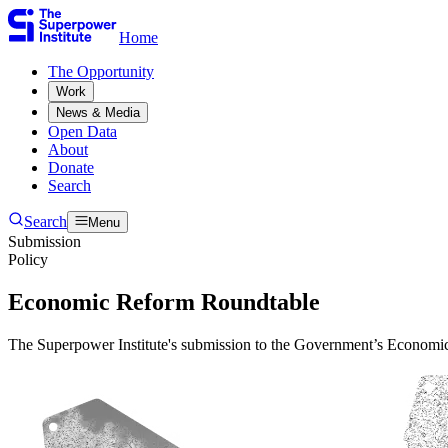
Home
The Opportunity​​​​‌ ‍ ​‍​‍‌‍ ‌ ​‍‌‍‍‌‌‍‌ ‌‍‍‌‌‍ ‍​‍​‍​ ‍‍​‍​‍‌ ​ ‌‍​‌‌‍ ‍‌‍‍‌‌ ‌​‌ ‍‌​‍ ‍‌‍‍‌‌‍ ​‍​‍​‍ ​​‍​‍‌‍‍​‌ ​‍‌‍‌‌‌‍‌‍​‍​‍​ ‍‍​‍​‍‌‍‍​‌ ‌​‌ ‌​‌ ​​​ ‍‍​‍ ​‍ ‌‍ ​‌‍ ‌‍​ ‌‍​‌‌‍ ​‌‍‍​‌‍ ‌ ​ ‌ ‌​​ ‍‍​ ​ ​ ​ ​ ​ ​ ​ ​‍ ‌‍‍‌‌‍ ‍‌ ‌​‌‍‌‌‌‍ ‍‌ ‌​​‍ ‌‍‌‌‌‍‌​‌‍‍‌‌ ‌​​‍ ‌‍ ‌‌‍ ‌‍‌​‌‍‌‌​ ‌‌ ​​‌ ​‍‌‍‌‌‌ ​ ‌‍‌‌‌‍ ‍‌ ‌​‌‍​‌‌ ‌​‌‍‍‌‌‍ ‌‍ ‍​ ‍ ‌‍‍‌‌‍‌​​ ‌​ ​‍​ ‌‍​ ‌‌​ ‌‍​ ​​‌‍‌‌​ ‍​​ ​​​‍ ‌​ ‌ ​ ‌​​ ‌‍​ ‌‌​‍ ‌​ ‌​​ ‍​​ ​ ​ ‍‌​‍ ‌​ ‍​​ ‌‍​ ​‍​ ‍‌​‍ ‌​ ‌‌​ ‌‌​ ‌ ​ ​‍‌‍‌‍​ ‍​​ ​‍​ ‍‌​ ‌‌​ ‍​​ ​​‌‍‌‌​ ‍ ‌ ‌​‌ ‍‌‌ ​​‌‍‌‌​ ‌‌ ​ ‌‍‌‌‌ ‌​‌ ‌​‌‍‍‌‌‍ ‍‌‍‌ ‌ ​ ​ ‍ ‌ ​​‌‍​‌‌ ‌​‌‍‍​​ ‌‌ ​ ‌‍‍‌‌ ‌​‌‍‌‌‌​ ‍‌‍​‌‌ ‌‍‌​‍‌‌ ‌​‌‍‌‌‌‍ ‌‌ ​ ​‍‌‌​ ‌‌‌​​‍‌‌ ‌‍‍ ‌‍‌‌‌ ‍‌​‍‌‌​ ​ ‌​‌​​‍‌‌​ ​ ‌​‌​​‍‌‌​ ​‍​ ​‍‌‍‌‌‌‍​‍‌‍‌‌‌‍​ ‌‍​‍‌‍​‌​ ​​​ ​​​ ​​​ ‌​​ ​​‌‍​ ​‍‌‌​ ​‍​ ​‍​‍‌‌​ ‌‌‌​‌​​‍ ‍‌‍ ​‌‍​‌‌‍​‍‌‍‌‌‌‍ ​​ ‌‍​‍‌‍​‌‌ ​ ‌‍‌‌‌‌‌‌‌ ​‍‌‍ ​​ ‌‌‍‍​‌ ‌​‌ ‌​‌ ​​​‍‌‌​ ​ ‌​​‌​‍‌‌​ ​‍‌​‌‍​‍‌‌​ ​‍‌​‌‍‌‍ ​‌‍ ‌‍​ ‌‍​‌‌‍ ​‌‍‍​‌‍ ‌ ​ ‌ ‌​​‍‌‌​ ​ ‌​​‌​ ​ ​ ​ ​ ​ ​ ​ ​‍‌‍‌‍‍‌‌‍‌​​ ‌​ ​‍​ ‌‍​ ‌‌​ ‌‍​ ​​‌‍‌‌​ ‍​​ ​​​‍ ‌​ ‌ ​ ‌​​ ‌‍​ ‌‌​‍ ‌​ ‌​​ ‍​​ ​ ​ ‍‌​‍ ‌​ ‍​​ ‌‍​ ​‍​ ‍‌​‍ ‌​ ‌‌​ ‌‌​ ‌ ​ ​‍‌‍‌‍​ ‍​​ ​‍​ ‍‌​ ‌‌​ ‍​​ ​​‌‍‌‌​‍‌‍‌ ‌​‌ ‍‌‌ ​​‌‍‌‌​ ‌‌ ​ ‌‍‌‌‌ ‌​‌ ‌​‌‍‍‌‌‍ ‍‌‍‌ ‌ ​ ​‍‌‍‌ ​​‌‍​‌‌ ‌​‌‍‍​​ ‌‌ ​ ‌‍‍‌‌ ‌​‌‍‌‌‌​ ‍‌‍​‌‌ ‌‍‌​‍‌‌ ‌​‌‍‌‌‌‍ ‌‌ ​ ​‍‌‌​ ‌‌‌​​‍‌‌ ‌‍‍ ‌‍‌‌‌ ‍‌​‍‌‌​ ​ ‌​‌​​‍‌‌​ ​ ‌​‌​​‍‌‌​ ​‍​ ​‍‌‍‌‌‌‍​‍‌‍‌‌‌‍​ ‌‍​‍‌‍​‌​ ​​​ ​​​ ​​​ ‌​​ ​​‌‍​ ​‍‌‌​ ​‍​ ​‍​‍‌‌​ ‌‌‌​‌​​‍ ‍‌‍ ​‌‍​‌‌‍​‍‌‍‌‌‌‍ ​​‍‌‍‌ ​​‌‍‌‌‌ ​‍‌ ​ ‌ ​​‌‍‌‌‌‍​ ‌ ‌​‌‍‍‌‌ ‌‍‌‍‌‌​ ‌‌ ​​‌ ‌‌‌‍​‍‌‍ ​‌‍‍‌‌ ​ ‌‍‍​‌‍‌‌‌‍‌​​‍​‍‌ ‌
Work​​​​‌ ‍ ​‍​‍‌‍ ‌ ​‍‌‍‍‌‌‍‌ ‌‍‍‌‌‍ ‍​‍​‍​ ‍‍​‍​‍‌ ​ ‌‍​‌‌‍ ‍‌‍‍‌‌ ‌​‌ ‍‌​‍ ‍‌‍‍‌‌‍ ​‍​‍​‍ ​​‍​‍‌‍‍​‌ ​‍‌‍‌‌‌‍‌‍​‍​‍​ ‍‍​‍​‍‌‍‍​‌ ‌​‌ ‌​‌ ​​​ ‍‍​‍ ​‍ ‌‍ ​‌‍ ‌‍​ ‌‍​‌‌‍ ​‌‍‍​‌‍ ‌ ​ ‌ ‌​​ ‍‍​ ​ ​ ​ ​ ​ ​ ​ ​‍ ‌‍‍‌‌‍ ‍‌ ‌​‌‍‌‌‌‍ ‍‌ ‌​​‍ ‌‍‌‌‌‍‌​‌‍‍‌‌ ‌​​‍ ‌‍ ‌‌‍ ‌‍‌​‌‍‌‌​ ‌‌ ​​‌ ​‍‌‍‌‌‌ ​ ‌‍‌‌‌‍ ‍‌ ‌​‌‍​‌‌ ‌​‌‍‍‌‌‍ ‌‍ ‍​ ‍ ‌‍‍‌‌‍‌​​ ‌​ ​‍​ ‌‍​ ‌‌​ ‌‍​ ​​‌‍‌‌​ ‍​​ ​​​‍ ‌​ ‌ ​ ‌​​ ‌‍​ ‌‌​‍ ‌​ ‌​​ ‍​​ ​ ​ ‍‌​‍ ‌​ ‍​​ ‌‍​ ​‍​ ‍‌​‍ ‌​ ‌‌​ ‌‌​ ‌ ​ ​‍‌‍‌‍​ ‍​​ ​‍​ ‍‌​ ‌‌​ ‍​​ ​​‌‍‌‌​ ‍ ‌ ‌​‌ ‍‌‌ ​​‌‍‌‌​ ‌‌ ​ ‌‍‌‌‌ ‌​‌ ‌​‌‍‍‌‌‍ ‍‌‍‌ ‌ ​ ​ ‍ ‌ ​​‌‍​‌‌ ‌​‌‍‍​​ ‌‌ ​ ‌‍‍‌‌ ‌​‌‍‌‌‌​ ‍‌‍​‌‌ ‌‍‌​‍‌‌ ‌​‌‍‌‌‌‍ ‌‌ ​ ​‍‌‌​ ‌‌‌​​‍‌‌ ‌‍‍ ‌‍‌‌‌ ‍‌​‍‌‌​ ​ ‌​‌​​‍‌‌​ ​ ‌​‌​​‍‌‌​ ​‍​ ​‍​ ‌‌​ ​​‌‍‌‍‌‍​‌‌‍‌​​ ‌‌​ ‌ ‌‍‌‍​ ‌ ‌‍​‌‌‍‌‌​ ​‍​ ‌ ​ ‌​‌‍‌‌​ ‍‌‌‍​ ​ ​​‌‍‌​​ ‍‌​ ​ ​ ‌‌​ ‌‌​ ​‍​ ‌ ​ ‌ ​ ‌‌‌‍‌​‌‍​‌​ ‍‌​ ​​​ ‌ ​‍‌‌​ ​‍​ ​‍​‍‌‌​ ‌‌‌​‌​​‍ ‍‌‍ ​‌‍​‌‌‍​‍‌‍‌‌‌‍ ​​ ‌‍​‍‌‍​‌‌ ​ ‌‍‌‌‌‌‌‌‌ ​‍‌‍ ​​ ‌‌‍‍​‌ ‌​‌ ‌​‌ ​​​‍‌‌​ ​ ‌​​‌​‍‌‌​ ​‍‌​‌‍​‍‌‌​ ​‍‌​‌‍‌‍ ​‌‍ ‌‍​ ‌‍​‌‌‍ ​‌‍‍​‌‍ ‌ ​ ‌ ‌​​‍‌‌​ ​ ‌​​‌​ ​ ​ ​ ​ ​ ​ ​ ​‍‌‍‌‍‍‌‌‍‌​​ ‌​ ​‍​ ‌‍​ ‌‌​ ‌‍​ ​​‌‍‌‌​ ‍​​ ​​​‍ ‌​ ‌ ​ ‌​​ ‌‍​ ‌‌​‍ ‌​ ‌​​ ‍​​ ​ ​ ‍‌​‍ ‌​ ‍​​ ‌‍​ ​‍​ ‍‌​‍ ‌​ ‌‌​ ‌‌​ ‌ ​ ​‍‌‍‌‍​ ‍​​ ​‍​ ‍‌​ ‌‌​ ‍​​ ​​‌‍‌‌​‍‌‍‌ ‌​‌ ‍‌‌ ​​‌‍‌‌​ ‌‌ ​ ‌‍‌‌‌ ‌​‌ ‌​‌‍‍‌‌‍ ‍‌‍‌ ‌ ​ ​‍‌‍‌ ​​‌‍​‌‌ ‌​‌‍‍​​ ‌‌ ​ ‌‍‍‌‌ ‌​‌‍‌‌‌​ ‍‌‍​‌‌ ‌‍‌​‍‌‌ ‌​‌‍‌‌‌‍ ‌‌ ​ ​‍‌‌​ ‌‌‌​​‍‌‌ ‌‍‍ ‌‍‌‌‌ ‍‌​‍‌‌​ ​ ‌​‌​​‍‌‌​ ​ ‌​‌​​‍‌‌​ ​‍​ ​‍​ ‌‌​ ​​‌‍‌‍‌‍​‌‌‍‌​​ ‌‌​ ‌ ‌‍‌‍​ ‌ ‌‍​‌‌‍‌‌​ ​‍​ ‌ ​ ‌​‌‍‌‌​ ‍‌‌‍​ ​ ​​‌‍‌​​ ‍‌​ ​ ​ ‌‌​ ‌‌​ ​‍​ ‌ ​ ‌ ​ ‌‌‌‍‌​‌‍​‌​ ‍‌​ ​​​ ‌ ​‍‌‌​ ​‍​ ​‍​‍‌‌​ ‌‌‌​‌​​‍ ‍‌‍ ​‌‍​‌‌‍​‍‌‍‌‌‌‍ ​​‍‌‍‌ ​​‌‍‌‌‌ ​‍‌ ​ ‌ ​​‌‍‌‌‌‍​ ‌ ‌​‌‍‍‌‌ ‌‍‌‍‌‌​ ‌‌ ​​‌ ‌‌‌‍​‍‌‍ ​‌‍‍‌‌ ​ ‌‍‍​‌‍‌‌‌‍‌​​‍​‍‌ ‌
News & Media​​​​‌ ‍ ​‍​‍‌‍ ‌ ​‍‌‍‍‌‌‍‌ ‌‍‍‌‌‍ ‍​‍​‍​ ‍‍​‍​‍‌ ​ ‌‍​‌‌‍ ‍‌‍‍‌‌ ‌​‌ ‍‌​‍ ‍‌‍‍‌‌‍ ​‍​‍​‍ ​​‍​‍‌‍‍​‌ ​‍‌‍‌‌‌‍‌‍​‍​‍​ ‍‍​‍​‍‌‍‍​‌ ‌​‌ ‌​‌ ​​​ ‍‍​‍ ​‍ ‌‍ ​‌‍ ‌‍​ ‌‍​‌‌‍ ​‌‍‍​‌‍ ‌ ​ ‌ ‌​​ ‍‍​ ​ ​ ​ ​ ​ ​ ​ ​‍ ‌‍‍‌‌‍ ‍‌ ‌​‌‍‌‌‌‍ ‍‌ ‌​​‍ ‌‍‌‌‌‍‌​‌‍‍‌‌ ‌​​‍ ‌‍ ‌‌‍ ‌‍‌​‌‍‌‌​ ‌‌ ​​‌ ​‍‌‍‌‌‌ ​ ‌‍‌‌‌‍ ‍‌ ‌​‌‍​‌‌ ‌​‌‍‍‌‌‍ ‌‍ ‍​ ‍ ‌‍‍‌‌‍‌​​ ‌​ ​‍​ ‌‍​ ‌‌​ ‌‍​ ​​‌‍‌‌​ ‍​​ ​​​‍ ‌​ ‌ ​ ‌​​ ‌‍​ ‌‌​‍ ‌​ ‌​​ ‍​​ ​ ​ ‍‌​‍ ‌​ ‍​​ ‌‍​ ​‍​ ‍‌​‍ ‌​ ‌‌​ ‌‌​ ‌ ​ ​‍‌‍‌‍​ ‍​​ ​‍​ ‍‌​ ‌‌​ ‍​​ ​​‌‍‌‌​ ‍ ‌ ‌​‌ ‍‌‌ ​​‌‍‌‌​ ‌‌ ​ ‌‍‌‌‌ ‌​‌ ‌​‌‍‍‌‌‍ ‍‌‍‌ ‌ ​ ​ ‍ ‌ ​​‌‍​‌‌ ‌​‌‍‍​​ ‌‌ ​ ‌‍‍‌‌ ‌​‌‍‌‌‌​ ‍‌‍​‌‌ ‌‍‌​‍‌‌ ‌​‌‍‌‌‌‍ ‌‌ ​ ​‍‌‌​ ‌‌‌​​‍‌‌ ‌‍‍ ‌‍‌‌‌ ‍‌​‍‌‌​ ​ ‌​‌​​‍‌‌​ ​ ‌​‌​​‍‌‌​ ​‍​ ​‍​ ​​​ ​ ​ ‌‌​ ‍‌​ ‌‍‌‍‌‌‌‍‌​‌‍‌‌​ ‍​​ ​​​ ‌ ​ ‌‌​‍‌‌​ ​‍​ ​‍​‍‌‌​ ‌‌‌​‌​​‍ ‍‌‍ ​‌‍​‌‌‍​‍‌‍‌‌‌‍ ​​ ‌‍​‍‌‍​‌‌ ​ ‌‍‌‌‌‌‌‌‌ ​‍‌‍ ​​ ‌‌‍‍​‌ ‌​‌ ‌​‌ ​​​‍‌‌​ ​ ‌​​‌​‍‌‌​ ​‍‌​‌‍​‍‌‌​ ​‍‌​‌‍‌‍ ​‌‍ ‌‍​ ‌‍​‌‌‍ ​‌‍‍​‌‍ ‌ ​ ‌ ‌​​‍‌‌​ ​ ‌​​‌​ ​ ​ ​ ​ ​ ​ ​ ​‍‌‍‌‍‍‌‌‍‌​​ ‌​ ​‍​ ‌‍​ ‌‌​ ‌‍​ ​​‌‍‌‌​ ‍​​ ​​​‍ ‌​ ‌ ​ ‌​​ ‌‍​ ‌‌​‍ ‌​ ‌​​ ‍​​ ​ ​ ‍‌​‍ ‌​ ‍​​ ‌‍​ ​‍​ ‍‌​‍ ‌​ ‌‌​ ‌‌​ ‌ ​ ​‍‌‍‌‍​ ‍​​ ​‍​ ‍‌​ ‌‌​ ‍​​ ​​‌‍‌‌​‍‌‍‌ ‌​‌ ‍‌‌ ​​‌‍‌‌​ ‌‌ ​ ‌‍‌‌‌ ‌​‌ ‌​‌‍‍‌‌‍ ‍‌‍‌ ‌ ​ ​‍‌‍‌ ​​‌‍​‌‌ ‌​‌‍‍​​ ‌‌ ​ ‌‍‍‌‌ ‌​‌‍‌‌‌​ ‍‌‍​‌‌ ‌‍‌​‍‌‌ ‌​‌‍‌‌‌‍ ‌‌ ​ ​‍‌‌​ ‌‌‌​​‍‌‌ ‌‍‍ ‌‍‌‌‌ ‍‌​‍‌‌​ ​ ‌​‌​​‍‌‌​ ​ ‌​‌​​‍‌‌​ ​‍​ ​‍​ ​​​ ​ ​ ‌‌​ ‍‌​ ‌‍‌‍‌‌‌‍‌​‌‍‌‌​ ‍​​ ​​​ ‌ ​ ‌‌​‍‌‌​ ​‍​ ​‍​‍‌‌​ ‌‌‌​‌​​‍ ‍‌‍ ​‌‍​‌‌‍​‍‌‍‌‌‌‍ ​​‍‌‍‌ ​​‌‍‌‌‌ ​‍‌ ​ ‌ ​​‌‍‌‌‌‍​ ‌ ‌​‌‍‍‌‌ ‌‍‌‍‌‌​ ‌‌ ​​‌ ‌‌‌‍​‍‌‍ ​‌‍‍‌‌ ​ ‌‍‍​‌‍‌‌‌‍‌​​‍​‍‌ ‌
Open Data​​​​‌ ‍ ​‍​‍‌‍ ‌ ​‍‌‍‍‌‌‍‌ ‌‍‍‌‌‍ ‍​‍​‍​ ‍‍​‍​‍‌ ​ ‌‍​‌‌‍ ‍‌‍‍‌‌ ‌​‌ ‍‌​‍ ‍‌‍‍‌‌‍ ​‍​‍​‍ ​​‍​‍‌‍‍​‌ ​‍‌‍‌‌‌‍‌‍​‍​‍​ ‍‍​‍​‍‌‍‍​‌ ‌​‌ ‌​‌ ​​​ ‍‍​‍ ​‍ ‌‍ ​‌‍ ‌‍​ ‌‍​‌‌‍ ​‌‍‍​‌‍ ‌ ​ ‌ ‌​​ ‍‍​ ​ ​ ​ ​ ​ ​ ​ ​‍ ‌‍‍‌‌‍ ‍‌ ‌​‌‍‌‌‌‍ ‍‌ ‌​​‍ ‌‍‌‌‌‍‌​‌‍‍‌‌ ‌​​‍ ‌‍ ‌‌‍ ‌‍‌​‌‍‌‌​ ‌‌ ​​‌ ​‍‌‍‌‌‌ ​ ‌‍‌‌‌‍ ‍‌ ‌​‌‍​‌‌ ‌​‌‍‍‌‌‍ ‌‍ ‍​ ‍ ‌‍‍‌‌‍‌​​ ‌​ ​‍​ ‌‍​ ‌‌​ ‌‍​ ​​‌‍‌‌​ ‍​​ ​​​‍ ‌​ ‌ ​ ‌​​ ‌‍​ ‌‌​‍ ‌​ ‌​​ ‍​​ ​ ​ ‍‌​‍ ‌​ ‍​​ ‌‍​ ​‍​ ‍‌​‍ ‌​ ‌‌​ ‌‌​ ‌ ​ ​‍‌‍‌‍​ ‍​​ ​‍​ ‍‌​ ‌‌​ ‍​​ ​​‌‍‌‌​ ‍ ‌ ‌​‌ ‍‌‌ ​​‌‍‌‌​ ‌‌ ​ ‌‍‌‌‌ ‌​‌ ‌​‌‍‍‌‌‍ ‍‌‍‌ ‌ ​ ​ ‍ ‌ ​​‌‍​‌‌ ‌​‌‍‍​​ ‌‌ ​ ‌‍‍‌‌ ‌​‌‍‌‌‌​ ‍‌‍​‌‌ ‌‍‌​‍‌‌ ‌​‌‍‌‌‌‍ ‌‌ ​ ​‍‌‌​ ‌‌‌​​‍‌‌ ‌‍‍ ‌‍‌‌‌ ‍‌​‍‌‌​ ​ ‌​‌​​‍‌‌​ ​ ‌​‌​​‍‌‌​ ​‍​ ​‍​ ‍​‌‍‌‍‌‍‌​​ ​ ​ ‍​‌‍​‍‌‍‌‌‌‍​ ​ ​‍‌‍​‍​ ‍‌​ ​ ​‍‌‌​ ​‍​ ​‍​‍‌‌​ ‌‌‌​‌​​‍ ‍‌‍ ​‌‍​‌‌‍​‍‌‍‌‌‌‍ ​​ ‌‍​‍‌‍​‌‌ ​ ‌‍‌‌‌‌‌‌‌ ​‍‌‍ ​​ ‌‌‍‍​‌ ‌​‌ ‌​‌ ​​​‍‌‌​ ​ ‌​​‌​‍‌‌​ ​‍‌​‌‍​‍‌‌​ ​‍‌​‌‍‌‍ ​‌‍ ‌‍​ ‌‍​‌‌‍ ​‌‍‍​‌‍ ‌ ​ ‌ ‌​​‍‌‌​ ​ ‌​​‌​ ​ ​ ​ ​ ​ ​ ​ ​‍‌‍‌‍‍‌‌‍‌​​ ‌​ ​‍​ ‌‍​ ‌‌​ ‌‍​ ​​‌‍‌‌​ ‍​​ ​​​‍ ‌​ ‌ ​ ‌​​ ‌‍​ ‌‌​‍ ‌​ ‌​​ ‍​​ ​ ​ ‍‌​‍ ‌​ ‍​​ ‌‍​ ​‍​ ‍‌​‍ ‌​ ‌‌​ ‌‌​ ‌ ​ ​‍‌‍‌‍​ ‍​​ ​‍​ ‍‌​ ‌‌​ ‍​​ ​​‌‍‌‌​‍‌‍‌ ‌​‌ ‍‌‌ ​​‌‍‌‌​ ‌‌ ​ ‌‍‌‌‌ ‌​‌ ‌​‌‍‍‌‌‍ ‍‌‍‌ ‌ ​ ​‍‌‍‌ ​​‌‍​‌‌ ‌​‌‍‍​​ ‌‌ ​ ‌‍‍‌‌ ‌​‌‍‌‌‌​ ‍‌‍​‌‌ ‌‍‌​‍‌‌ ‌​‌‍‌‌‌‍ ‌‌ ​ ​‍‌‌​ ‌‌‌​​‍‌‌ ‌‍‍ ‌‍‌‌‌ ‍‌​‍‌‌​ ​ ‌​‌​​‍‌‌​ ​ ‌​‌​​‍‌‌​ ​‍​ ​‍​ ‍​‌‍‌‍‌‍‌​​ ​ ​ ‍​‌‍​‍‌‍‌‌‌‍​ ​ ​‍‌‍​‍​ ‍‌​ ​ ​‍‌‌​ ​‍​ ​‍​‍‌‌​ ‌‌‌​‌​​‍ ‍‌‍ ​‌‍​‌‌‍​‍‌‍‌‌‌‍ ​​‍‌‍‌ ​​‌‍‌‌‌ ​‍‌ ​ ‌ ​​‌‍‌‌‌‍​ ‌ ‌​‌‍‍‌‌ ‌‍‌‍‌‌​ ‌‌ ​​‌ ‌‌‌‍​‍‌‍ ​‌‍‍‌‌ ​ ‌‍‍​‌‍‌‌‌‍‌​​‍​‍‌ ‌
About​​​​‌ ‍ ​‍​‍‌‍ ‌ ​‍‌‍‍‌‌‍‌ ‌‍‍‌‌‍ ‍​‍​‍​ ‍‍​‍​‍‌ ​ ‌‍​‌‌‍ ‍‌‍‍‌‌ ‌​‌ ‍‌​‍ ‍‌‍‍‌‌‍ ​‍​‍​‍ ​​‍​‍‌‍‍​‌ ​‍‌‍‌‌‌‍‌‍​‍​‍​ ‍‍​‍​‍‌‍‍​‌ ‌​‌ ‌​‌ ​​​ ‍‍​‍ ​‍ ‌‍ ​‌‍ ‌‍​ ‌‍​‌‌‍ ​‌‍‍​‌‍ ‌ ​ ‌ ‌​​ ‍‍​ ​ ​ ​ ​ ​ ​ ​ ​‍ ‌‍‍‌‌‍ ‍‌ ‌​‌‍‌‌‌‍ ‍‌ ‌​​‍ ‌‍‌‌‌‍‌​‌‍‍‌‌ ‌​​‍ ‌‍ ‌‌‍ ‌‍‌​‌‍‌‌​ ‌‌ ​​‌ ​‍‌‍‌‌‌ ​ ‌‍‌‌‌‍ ‍‌ ‌​‌‍​‌‌ ‌​‌‍‍‌‌‍ ‌‍ ‍​ ‍ ‌‍‍‌‌‍‌​​ ‌​ ​‍​ ‌‍​ ‌‌​ ‌‍​ ​​‌‍‌‌​ ‍​​ ​​​‍ ‌​ ‌ ​ ‌​​ ‌‍​ ‌‌​‍ ‌​ ‌​​ ‍​​ ​ ​ ‍‌​‍ ‌​ ‍​​ ‌‍​ ​‍​ ‍‌​‍ ‌​ ‌‌​ ‌‌​ ‌ ​ ​‍‌‍‌‍​ ‍​​ ​‍​ ‍‌​ ‌‌​ ‍​​ ​​‌‍‌‌​ ‍ ‌ ‌​‌ ‍‌‌ ​​‌‍‌‌​ ‌‌ ​ ‌‍‌‌‌ ‌​‌ ‌​‌‍‍‌‌‍ ‍‌‍‌ ‌ ​ ​ ‍ ‌ ​​‌‍​‌‌ ‌​‌‍‍​​ ‌‌ ​ ‌‍‍‌‌ ‌​‌‍‌‌‌​ ‍‌‍​‌‌ ‌‍‌​‍‌‌ ‌​‌‍‌‌‌‍ ‌‌ ​ ​‍‌‌​ ‌‌‌​​‍‌‌ ‌‍‍ ‌‍‌‌‌ ‍‌​‍‌‌​ ​ ‌​‌​​‍‌‌​ ​ ‌​‌​​‍‌‌​ ​‍​ ​‍​ ‌‍​ ​ ‌‍‌‌‌‍​‌‌‍​‍‌‍‌​‌‍‌‌​ ​​​ ‌‍​ ‌ ​ ‌ ​ ‌‌​‍‌‌​ ​‍​ ​‍​‍‌‌​ ‌‌‌​‌​​‍ ‍‌‍ ​‌‍​‌‌‍​‍‌‍‌‌‌‍ ​​ ‌‍​‍‌‍​‌‌ ​ ‌‍‌‌‌‌‌‌‌ ​‍‌‍ ​​ ‌‌‍‍​‌ ‌​‌ ‌​‌ ​​​‍‌‌​ ​ ‌​​‌​‍‌‌​ ​‍‌​‌‍​‍‌‌​ ​‍‌​‌‍‌‍ ​‌‍ ‌‍​ ‌‍​‌‌‍ ​‌‍‍​‌‍ ‌ ​ ‌ ‌​​‍‌‌​ ​ ‌​​‌​ ​ ​ ​ ​ ​ ​ ​ ​‍‌‍‌‍‍‌‌‍‌​​ ‌​ ​‍​ ‌‍​ ‌‌​ ‌‍​ ​​‌‍‌‌​ ‍​​ ​​​‍ ‌​ ‌ ​ ‌​​ ‌‍​ ‌‌​‍ ‌​ ‌​​ ‍​​ ​ ​ ‍‌​‍ ‌​ ‍​​ ‌‍​ ​‍​ ‍‌​‍ ‌​ ‌‌​ ‌‌​ ‌ ​ ​‍‌‍‌‍​ ‍​​ ​‍​ ‍‌​ ‌‌​ ‍​​ ​​‌‍‌‌​‍‌‍‌ ‌​‌ ‍‌‌ ​​‌‍‌‌​ ‌‌ ​ ‌‍‌‌‌ ‌​‌ ‌​‌‍‍‌‌‍ ‍‌‍‌ ‌ ​ ​‍‌‍‌ ​​‌‍​‌‌ ‌​‌‍‍​​ ‌‌ ​ ‌‍‍‌‌ ‌​‌‍‌‌‌​ ‍‌‍​‌‌ ‌‍‌​‍‌‌ ‌​‌‍‌‌‌‍ ‌‌ ​ ​‍‌‌​ ‌‌‌​​‍‌‌ ‌‍‍ ‌‍‌‌‌ ‍‌​‍‌‌​ ​ ‌​‌​​‍‌‌​ ​ ‌​‌​​‍‌‌​ ​‍​ ​‍​ ‌‍​ ​ ‌‍‌‌‌‍​‌‌‍​‍‌‍‌​‌‍‌‌​ ​​​ ‌‍​ ‌ ​ ‌ ​ ‌‌​‍‌‌​ ​‍​ ​‍​‍‌‌​ ‌‌‌​‌​​‍ ‍‌‍ ​‌‍​‌‌‍​‍‌‍‌‌‌‍ ​​‍‌‍‌ ​​‌‍‌‌‌ ​‍‌ ​ ‌ ​​‌‍‌‌‌‍​ ‌ ‌​‌‍‍‌‌ ‌‍‌‍‌‌​ ‌‌ ​​‌ ‌‌‌‍​‍‌‍ ​‌‍‍‌‌ ​ ‌‍‍​‌‍‌‌‌‍‌​​‍​‍‌ ‌
Donate​​​​‌ ‍ ​‍​‍‌‍ ‌ ​‍‌‍‍‌‌‍‌ ‌‍‍‌‌‍ ‍​‍​‍​ ‍‍​‍​‍‌ ​ ‌‍​‌‌‍ ‍‌‍‍‌‌ ‌​‌ ‍‌​‍ ‍‌‍‍‌‌‍ ​‍​‍​‍ ​​‍​‍‌‍‍​‌ ​‍‌‍‌‌‌‍‌‍​‍​‍​ ‍‍​‍​‍‌‍‍​‌ ‌​‌ ‌​‌ ​​​ ‍‍​‍ ​‍ ‌‍ ​‌‍ ‌‍​ ‌‍​‌‌‍ ​‌‍‍​‌‍ ‌ ​ ‌ ‌​​ ‍‍​ ​ ​ ​ ​ ​ ​ ​ ​‍ ‌‍‍‌‌‍ ‍‌ ‌​‌‍‌‌‌‍ ‍‌ ‌​​‍ ‌‍‌‌‌‍‌​‌‍‍‌‌ ‌​​‍ ‌‍ ‌‌‍ ‌‍‌​‌‍‌‌​ ‌‌ ​​‌ ​‍‌‍‌‌‌ ​ ‌‍‌‌‌‍ ‍‌ ‌​‌‍​‌‌ ‌​‌‍‍‌‌‍ ‌‍ ‍​ ‍ ‌‍‍‌‌‍‌​​ ‌​ ​‍​ ‌‍​ ‌‌​ ‌‍​ ​​‌‍‌‌​ ‍​​ ​​​‍ ‌​ ‌ ​ ‌​​ ‌‍​ ‌‌​‍ ‌​ ‌​​ ‍​​ ​ ​ ‍‌​‍ ‌​ ‍​​ ‌‍​ ​‍​ ‍‌​‍ ‌​ ‌‌​ ‌‌​ ‌ ​ ​‍‌‍‌‍​ ‍​​ ​‍​ ‍‌​ ‌‌​ ‍​​ ​​‌‍‌‌​ ‍ ‌ ‌​‌ ‍‌‌ ​​‌‍‌‌​ ‌‌ ​ ‌‍‌‌‌ ‌​‌ ‌​‌‍‍‌‌‍ ‍‌‍‌ ‌ ​ ​ ‍ ‌ ​​‌‍​‌‌ ‌​‌‍‍​​ ‌‌ ​ ‌‍‍‌‌ ‌​‌‍‌‌‌​ ‍‌‍​‌‌ ‌‍‌​‍‌‌ ‌​‌‍‌‌‌‍ ‌‌ ​ ​‍‌‌​ ‌‌‌​​‍‌‌ ‌‍‍ ‌‍‌‌‌ ‍‌​‍‌‌​ ​ ‌​‌​​‍‌‌​ ​ ‌​‌​​‍‌‌​ ​‍​ ​‍​ ‌​​ ‍‌​ ‌‍​ ​ ​ ‍​‌‍​ ​ ‌‌​ ​‍‌‍‌‌​ ​‍​ ‌‌‌‍‌‌​‍‌‌​ ​‍​ ​‍​‍‌‌​ ‌‌‌​‌​​‍ ‍‌‍ ​‌‍​‌‌‍​‍‌‍‌‌‌‍ ​​ ‌‍​‍‌‍​‌‌ ​ ‌‍‌‌‌‌‌‌‌ ​‍‌‍ ​​ ‌‌‍‍​‌ ‌​‌ ‌​‌ ​​​‍‌‌​ ​ ‌​​‌​‍‌‌​ ​‍‌​‌‍​‍‌‌​ ​‍‌​‌‍‌‍ ​‌‍ ‌‍​ ‌‍​‌‌‍ ​‌‍‍​‌‍ ‌ ​ ‌ ‌​​‍‌‌​ ​ ‌​​‌​ ​ ​ ​ ​ ​ ​ ​ ​‍‌‍‌‍‍‌‌‍‌​​ ‌​ ​‍​ ‌‍​ ‌‌​ ‌‍​ ​​‌‍‌‌​ ‍​​ ​​​‍ ‌​ ‌ ​ ‌​​ ‌‍​ ‌‌​‍ ‌​ ‌​​ ‍​​ ​ ​ ‍‌​‍ ‌​ ‍​​ ‌‍​ ​‍​ ‍‌​‍ ‌​ ‌‌​ ‌‌​ ‌ ​ ​‍‌‍‌‍​ ‍​​ ​‍​ ‍‌​ ‌‌​ ‍​​ ​​‌‍‌‌​‍‌‍‌ ‌​‌ ‍‌‌ ​​‌‍‌‌​ ‌‌ ​ ‌‍‌‌‌ ‌​‌ ‌​‌‍‍‌‌‍ ‍‌‍‌ ‌ ​ ​‍‌‍‌ ​​‌‍​‌‌ ‌​‌‍‍​​ ‌‌ ​ ‌‍‍‌‌ ‌​‌‍‌‌‌​ ‍‌‍​‌‌ ‌‍‌​‍‌‌ ‌​‌‍‌‌‌‍ ‌‌ ​ ​‍‌‌​ ‌‌‌​​‍‌‌ ‌‍‍ ‌‍‌‌‌ ‍‌​‍‌‌​ ​ ‌​‌​​‍‌‌​ ​ ‌​‌​​‍‌‌​ ​‍​ ​‍​ ‌​​ ‍‌​ ‌‍​ ​ ​ ‍​‌‍​ ​ ‌‌​ ​‍‌‍‌‌​ ​‍​ ‌‌‌‍‌‌​‍‌‌​ ​‍​ ​‍​‍‌‌​ ‌‌‌​‌​​‍ ‍‌‍ ​‌‍​‌‌‍​‍‌‍‌‌‌‍ ​​‍‌‍‌ ​​‌‍‌‌‌ ​‍‌ ​ ‌ ​​‌‍‌‌‌‍​ ‌ ‌​‌‍‍‌‌ ‌‍‌‍‌‌​ ‌‌ ​​‌ ‌‌‌‍​‍‌‍ ​‌‍‍‌‌ ​ ‌‍‍​‌‍‌‌‌‍‌​​‍​‍‌ ‌
Search
Search
Menu
Submission
Policy​​​​‌ ‍ ​‍​‍‌‍ ‌ ​‍‌‍‍‌‌‍‌ ‌‍‍‌‌‍ ‍​‍​‍​ ‍‍​‍​‍‌ ​ ‌‍​‌‌‍ ‍‌‍‍‌‌ ‌​‌ ‍‌​‍ ‍‌‍‍‌‌‍ ​‍​‍​‍ ​​‍​‍‌‍‍​‌ ​‍‌‍‌‌‌‍‌‍​‍​‍​ ‍‍​‍​‍‌‍‍​‌ ‌​‌ ‌​‌ ​​​ ‍‍​‍ ​‍ ‌‍ ​‌‍ ‌‍​ ‌‍​‌‌‍ ​‌‍‍​‌‍ ‌ ​ ‌ ‌​​ ‍‍​ ​ ​ ​ ​ ​ ​ ​ ​‍ ‌‍‍‌‌‍ ‍‌ ‌​‌‍‌‌‌‍ ‍‌ ‌​​‍ ‌‍‌‌‌‍‌​‌‍‍‌‌ ‌​​‍ ‌‍ ‌‌‍ ‌‍‌​‌‍‌‌​ ‌‌ ​​‌ ​‍‌‍‌‌‌ ​ ‌‍‌‌‌‍ ‍‌ ‌​‌‍​‌‌ ‌​‌‍‍‌‌‍ ‌‍ ‍​ ‍ ‌‍‍‌‌‍‌​​ ‌‌‍‌‌​ ‍‌​ ‌​​ ‌‌‌‍​ ‌‍​ ‌‍‌‌‌‍‌‍​‍ ‌​ ‌ ​ ​‍‌‍​ ‌‍​‌​‍ ‌​ ‌​​ ‍‌​ ‍​​ ‌ ​‍ ‌‌‍​‍​ ​‌‌‍‌‌​ ‍‌​‍ ‌​ ‍‌‌‍​ ​ ​ ​ ​‍‌‍​‍​ ‌‌​ ‌ ​ ‌‌‌‍​‍​ ‌​‌‍‌​‌‍‌​​ ‍ ‌ ‌​‌ ‍‌‌ ​​‌‍‌‌​ ‌‌ ‌​‌‍‍​‌‍‌‌‌‍ ‌‌‍‌‌​ ‍ ‌ ​​‌‍​‌‌ ‌​‌‍‍​​ ‌‌‍ ‍‌‍​‌‌‍ ‌‌‍‌‌​ ‌‍​‍‌‍​‌‌ ​ ‌‍‌‌‌‌‌‌‌ ​‍‌‍ ​​ ‌‌‍‍​‌ ‌​‌ ‌​‌ ​​​‍‌‌​ ​ ‌​​‌​‍‌‌​ ​‍‌​‌‍​‍‌‌​ ​‍‌​‌‍‌‍ ​‌‍ ‌‍​ ‌‍​‌‌‍ ​‌‍‍​‌‍ ‌ ​ ‌ ‌​​‍‌‌​ ​ ‌​​‌​ ​ ​ ​ ​ ​ ​ ​ ​‍‌‍‌‍‍‌‌‍‌​​ ‌‌‍‌‌​ ‍‌​ ‌​​ ‌‌‌‍​ ‌‍​ ‌‍‌‌‌‍‌‍​‍ ‌​ ‌ ​ ​‍‌‍​ ‌‍​‌​‍ ‌​ ‌​​ ‍‌​ ‍​​ ‌ ​‍ ‌‌‍​‍​ ​‌‌‍‌‌​ ‍‌​‍ ‌​ ‍‌‌‍​ ​ ​ ​ ​‍‌‍​‍​ ‌‌​ ‌ ​ ‌‌‌‍​‍​ ‌​‌‍‌​‌‍‌​​‍‌‍‌ ‌​‌ ‍‌‌ ​​‌‍‌‌​ ‌‌ ‌​‌‍‍​‌‍‌‌‌‍ ‌‌‍‌‌​‍‌‍‌ ​​‌‍​‌‌ ‌​‌‍‍​​ ‌‌‍ ‍‌‍​‌‌‍ ‌‌‍‌‌​‍‌‍‌ ​​‌‍‌‌‌ ​‍‌ ​ ‌ ​​‌‍‌‌‌‍​ ‌ ‌​‌‍‍‌‌ ‌‍‌‍‌‌​ ‌‌ ​​‌ ‌‌‌‍​‍‌‍ ​‌‍‍‌‌ ​ ‌‍‍​‌‍‌‌‌‍‌​​‍​‍‌ ‌
Economic Reform Roundtable​​​​‌ ‍ ​‍​‍‌‍ ‌ ​‍‌‍‍‌‌‍‌ ‌‍‍‌‌‍ ‍​‍​‍​ ‍‍​‍​‍‌ ​ ‌‍​‌‌‍ ‍‌‍‍‌‌ ‌​‌ ‍‌​‍ ‍‌‍‍‌‌‍ ​‍​‍​‍ ​​‍​‍‌‍‍​‌ ​‍‌‍‌‌‌‍‌‍​‍​‍​ ‍‍​‍​‍‌‍‍​‌ ‌​‌ ‌​‌ ​​​ ‍‍​‍ ​‍ ‌‍ ​‌‍ ‌‍​ ‌‍​‌‌‍ ​‌‍‍​‌‍ ‌ ​ ‌ ‌​​ ‍‍​ ​ ​ ​ ​ ​ ​ ​ ​‍ ‌‍‍‌‌‍ ‍‌ ‌​‌‍‌‌‌‍ ‍‌ ‌​​‍ ‌‍‌‌‌‍‌​‌‍‍‌‌ ‌​​‍ ‌‍ ‌‌‍ ‌‍‌​‌‍‌‌​ ‌‌ ​​‌ ​‍‌‍‌‌‌ ​ ‌‍‌‌‌‍ ‍‌ ‌​‌‍​‌‌ ‌​‌‍‍‌‌‍ ‌‍ ‍​ ‍ ‌‍‍‌‌‍‌​​ ‌‌‍‌​​ ‌ ​ ​ ​ ‍​‌‍‌‍​ ‌ ​ ‌‌​ ​‌​‍ ‌‌‍‌​‌‍​‍‌‍​‌‌‍​ ​‍ ‌​ ‌​​ ‌‍​ ‌​​ ​‌​‍ ‌​ ‍‌​ ​‍‌‍​‌‌‍‌‌​‍ ‌‌‍​‌‌‍​ ​ ‌​​ ‌‌​ ‌‍​ ​‍​ ‌​​ ‌​​ ​‍​ ‍​‌‍​‌​ ​‌​ ‍ ‌ ‌​‌ ‍‌‌ ​​‌‍‌‌​ ‌‌ ‌ ‌‍ ‌ ​‍‌‍‍ ​ ‍ ‌ ​​‌‍​‌‌ ‌​‌‍‍​​ ‌‌ ‌​‌‍‍‌‌ ‌​‌‍ ​‌‍‌‌​ ‌‍​‍‌‍​‌‌ ​ ‌‍‌‌‌‌‌‌‌ ​‍‌‍ ​​ ‌‌‍‍​‌ ‌​‌ ‌​‌ ​​​‍‌‌​ ​ ‌​​‌​‍‌‌​ ​‍‌​‌‍​‍‌‌​ ​‍‌​‌‍‌‍ ​‌‍ ‌‍​ ‌‍​‌‌‍ ​‌‍‍​‌‍ ‌ ​ ‌ ‌​​‍‌‌​ ​ ‌​​‌​ ​ ​ ​ ​ ​ ​ ​ ​‍‌‍‌‍‍‌‌‍‌​​ ‌‌‍‌​​ ‌ ​ ​ ​ ‍​‌‍‌‍​ ‌ ​ ‌‌​ ​‌​‍ ‌‌‍‌​‌‍​‍‌‍​‌‌‍​ ​‍ ‌​ ‌​​ ‌‍​ ‌​​ ​‌​‍ ‌​ ‍‌​ ​‍‌‍​‌‌‍‌‌​‍ ‌‌‍​‌‌‍​ ​ ‌​​ ‌‌​ ‌‍​ ​‍​ ‌​​ ‌​​ ​‍​ ‍​‌‍​‌​ ​‌​‍‌‍‌ ‌​‌ ‍‌‌ ​​‌‍‌‌​ ‌‌ ‌ ‌‍ ‌ ​‍‌‍‍ ​‍‌‍‌ ​​‌‍​‌‌ ‌​‌‍‍​​ ‌‌ ‌​‌‍‍‌‌ ‌​‌‍ ​‌‍‌‌​‍‌‍‌ ​​‌‍‌‌‌ ​‍‌ ​ ‌ ​​‌‍‌‌‌‍​ ‌ ‌​‌‍‍‌‌ ‌‍‌‍‌‌​ ‌‌ ​​‌ ‌‌‌‍​‍‌‍ ​‌‍‍‌‌ ​ ‌‍‍​‌‍‌‌‌‍‌​​‍​‍‌ ‌
The Superpower Institute's submission to the Government’s Economic Reform Roundtable​​​​‌ ‍ ​‍​‍‌‍ ‌ ​‍‌‍‍‌‌‍‌ ‌‍‍‌‌‍ ‍​‍​‍​ ‍‍​‍​‍‌ ​ ‌‍​‌‌‍ ‍‌‍‍‌‌ ‌​‌ ‍‌​‍ ‍‌‍‍‌‌‍ ​‍​‍​‍ ​​‍​‍‌‍‍​‌ ​‍‌‍‌‌‌‍‌‍​‍​‍​ ‍‍​‍​‍‌‍‍​‌ ‌​‌ ‌​‌ ​​​ ‍‍​‍ ​‍ ‌‍ ​‌‍ ‌‍​ ‌‍​‌‌‍ ​‌‍‍​‌‍ ‌ ​ ‌ ‌​​ ‍‍​ ​ ​ ​ ​ ​ ​ ​ ​‍ ‌‍‍‌‌‍ ‍‌ ‌​‌‍‌‌‌‍ ‍‌ ‌​​‍ ‌‍‌‌‌‍‌​‌‍‍‌‌ ‌​​‍ ‌‍ ‌‌‍ ‌‍‌​‌‍‌‌​ ‌‌ ​​‌ ​‍‌‍‌‌‌ ​ ‌‍‌‌‌‍ ‍‌ ‌​‌‍​‌‌ ‌​‌‍‍‌‌‍ ‌‍ ‍​ ‍ ‌‍‍‌‌‍‌​​ ‌‌‍‌​​ ‌ ​ ​ ​ ‍​‌‍‌‍​ ‌ ​ ‌‌​ ​‌​‍ ‌‌‍‌​‌‍​‍‌‍​‌‌‍​ ​‍ ‌​ ‌​​ ‌‍​ ‌​​ ​‌​‍ ‌​ ‍‌​ ​‍‌‍​‌‌‍‌‌​‍ ‌‌‍​‌‌‍​ ​ ‌​​ ‌‌​ ‌‍​ ​‍​ ‌​​ ‌​​ ​‍​ ‍​‌‍​‌​ ​‌​ ‍ ‌ ‌​‌ ‍‌‌ ​​‌‍‌‌​ ‌‌ ‌ ‌‍ ‌ ​‍‌‍‍ ​ ‍ ‌ ​​‌‍​‌‌ ‌​‌‍‍​​ ‌‌‍‌​‌‍‌‌‌ ​ ‌‍​ ‌ ​‍‌‍‍‌‌ ​​‌ ‌​‌‍‍‌‌‍ ‌‍ ‍​‍‌‌​ ‌‌‌​​‍‌‌ ‌‍‍ ‌‍‌‌‌ ‍‌​‍‌‌​ ​ ‌​‌​​‍‌‌​ ​ ‌​‌​​‍‌‌​ ​‍​ ​‍‌‍‌​‌‍​‍​ ‌‍‌‍​‌​ ‌‍​ ​​​ ‍​​ ​ ‌‍​‍​ ‌​‌‍​ ‌‍​‌​‍‌‌​ ​‍​ ​‍​‍‌‌​ ‌‌‌​‌​​‍ ‍‌‍​ ‌‍‍​‌‍‍‌‌‍ ​‌‍‌​‌ ​‍‌‍‌‌‌‍ ‍​‍‌‌​ ‌‌‌​​‍‌‌ ‌‍‍ ‌‍‌‌‌ ‍‌​‍‌‌​ ​ ‌​‌​​‍‌‌​ ​ ‌​‌​​‍‌‌​ ​‍​ ​‍‌‍‌‌​ ​‍‌‍​‍​ ‌​​ ​‌​ ‌‍‌‍​‍​ ​ ​ ‍​​ ​‍​ ​‌​ ​‌​‍‌‌​ ​‍​ ​‍​‍‌‌​ ‌‌‌​‌​​‍ ‍‌ ‌​‌‍‌‌‌ ‍​‌ ‌​​ ‌‍​‍‌‍​‌‌ ​ ‌‍‌‌‌‌‌‌‌ ​‍‌‍ ​​ ‌‌‍‍​‌ ‌​‌ ‌​‌ ​​​‍‌‌​ ​ ‌​​‌​‍‌‌​ ​‍‌​‌‍​‍‌‌​ ​‍‌​‌‍‌‍ ​‌‍ ‌‍​ ‌‍​‌‌‍ ​‌‍‍​‌‍ ‌ ​ ‌ ‌​​‍‌‌​ ​ ‌​​‌​ ​ ​ ​ ​ ​ ​ ​ ​‍‌‍‌‍‍‌‌‍‌​​ ‌‌‍‌​​ ‌ ​ ​ ​ ‍​‌‍‌‍​ ‌ ​ ‌‌​ ​‌​‍ ‌‌‍‌​‌‍​‍‌‍​‌‌‍​ ​‍ ‌​ ‌​​ ‌‍​ ‌​​ ​‌​‍ ‌​ ‍‌​ ​‍‌‍​‌‌‍‌‌​‍ ‌‌‍​‌‌‍​ ​ ‌​​ ‌‌​ ‌‍​ ​‍​ ‌​​ ‌​​ ​‍​ ‍​‌‍​‌​ ​‌​‍‌‍‌ ‌​‌ ‍‌‌ ​​‌‍‌‌​ ‌‌ ‌ ‌‍ ‌ ​‍‌‍‍ ​‍‌‍‌ ​​‌‍​‌‌ ‌​‌‍‍​​ ‌‌‍‌​‌‍‌‌‌ ​ ‌‍​ ‌ ​‍‌‍‍‌‌ ​​‌ ‌​‌‍‍‌‌‍ ‌‍ ‍