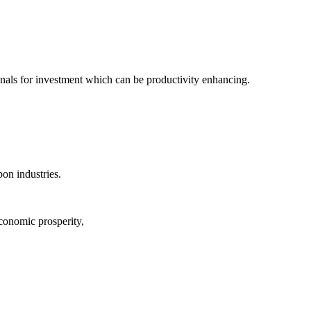
‍ ‍‌ ‌​‌‍‌‌‌‍ ‍‌ ‌​​‍‌‌​ ‌‌‌​​‍‌‌ ‌‍‍ ‌‍‌‌‌ ‍‌​‍‌‌​ ​ ‌​‌​​‍‌‌​ ​ ‌​‌​​‍‌‌​ ​‍​ ​‍​ ​‍‌‍​ ​ ‌‌​ ‍‌​ ​‌​ ​‌​ ‌‍​ ​‍‌‍‌​​ ‍‌​ ​ ‌‍​‌​‍‌‌​ ​‍​ ​‍​‍‌‌​ ‌‌‌​‌​​‍ ‍‌ ​‍‌‍ ‌ ‌ ‌ ​ ​‍‌‌​ ‌‌‌​​‍‌‌ ‌‍‍ ‌‍‌‌‌ ‍‌​‍‌‌​ ​ ‌​‌​​‍‌‌​ ​ ‌​‌​​‍‌‌​ ​‍​ ​‍‌‍‌‌​ ‌ ​ ​‌‌‍‌‍‌‍​‌‌‍​‍​ ‌‌​ ​​‌‍​ ​ ​‍​ ‌‌‌‍‌‌​‍‌‌​ ​‍​ ​‍​‍‌‌​ ‌‌‌​‌​​‍ ‍‌ ‌‍‌‍​‌‌‍ ​‌ ‌‌‌‍‌‌​‍‌‌​ ‌‌‌​​‍‌‌ ‌‍‍ ‌‍‌‌‌ ‍‌​‍‌‌​ ​ ‌​‌​​‍‌‌​ ​ ‌​‌​​‍‌‌​ ​‍​ ​‍‌‍​‌​ ‍‌‌‍​‌​ ‍​​ ​ ‌‍​‍​ ‍​​ ​‍​ ​‍​ ‌ ​ ‍‌‌‍‌‌​‍‌‌​ ​‍​ ​‍​‍‌‌​ ‌‌‌​‌​​‍ ‍‌‍​ ‌‍‍​‌‍‍‌‌‍ ​‌‍‌​‌ ​‍‌‍‌‌‌‍ ‍​‍‌‌​ ‌‌‌​​‍‌‌ ‌‍‍ ‌‍‌‌‌ ‍‌​‍‌‌​ ​ ‌​‌​​‍‌‌​ ​ ‌​‌​​‍‌‌​ ​‍​ ​‍‌‍‌‍‌‍‌‌​ ‍​​ ‌‌​ ​‌‌‍‌‌‌‍​ ‌‍‌​​ ‌‌​ ‌‍​ ​​​ ‍‌​‍‌‌​ ​‍​ ​‍​‍‌‌​ ‌‌‌​‌​​‍ ‍‌ ‌​‌‍‌‌‌ ‍​‌ ‌​​‍‌‍‌ ​​‌‍‌‌‌ ​‍‌ ​ ‌ ​​‌‍‌‌‌‍​ ‌ ‌​‌‍‍‌‌ ‌‍‌‍‌‌​ ‌‌ ​​‌ ‌‌‌‍​‍‌‍ ​‌‍‍‌‌ ​ ‌‍‍​‌‍‌‌‌‍‌​​‍​‍‌ ‌
‌‍‍ ‌‍‌‌‌ ‍‌​‍‌‌​ ​ ‌​‌​​‍‌‌​ ​ ‌​‌​​‍‌‌​ ​‍​ ​‍​ ​‍​ ‌ ​ ‌‌‌‍‌‌‌‍​ ​ ‌‌​ ‌ ​ ‌‌​ ​‌​ ‌‍​ ​ ​ ‍​​‍‌‌​ ​‍​ ​‍​‍‌‌​ ‌‌‌​‌​​‍ ‍‌ ‌​‌‍‌‌‌ ‍​‌ ‌​​‍‌‍‌ ​​‌‍‌‌‌ ​‍‌ ​ ‌ ​​‌‍‌‌‌‍​ ‌ ‌​‌‍‍‌‌ ‌‍‌‍‌‌​ ‌‌ ​​‌ ‌‌‌‍​‍‌‍ ​‌‍‍‌‌ ​ ‌‍‍​‌‍‌‌‌‍‌​​‍​‍‌ ‌
 ​‍‌‌​ ​‍​ ​‍​‍‌‌​ ‌‌‌​‌​​‍ ‍‌‍​ ‌‍‍​‌‍‍‌‌‍ ​‌‍‌​‌ ​‍‌‍‌‌‌‍ ‍​‍‌‌​ ‌‌‌​​‍‌‌ ‌‍‍ ‌‍‌‌‌ ‍‌​‍‌‌​ ​ ‌​‌​​‍‌‌​ ​ ‌​‌​​‍‌‌​ ​‍​ ​‍​ ‌ ‌‍‌‌​ ​‌‌‍‌​‌‍‌‌​ ​‌​ ​ ​ ‌​‌‍‌​‌‍​ ​ ​‌‌‍‌​​‍‌‌​ ​‍​ ​‍​‍‌‌​ ‌‌‌​‌​​‍ ‍‌ ‌​‌‍‌‌‌ ‍​‌ ‌​​‍‌‍‌ ​​‌‍‌‌‌ ​‍‌ ​ ‌ ​​‌‍‌‌‌‍​ ‌ ‌​‌‍‍‌‌ ‌‍‌‍‌‌​ ‌‌ ​​‌ ‌‌‌‍​‍‌‍ ​‌‍‍‌‌ ​ ‌‍‍​‌‍‌‌‌‍‌​​‍​‍‌ ‌