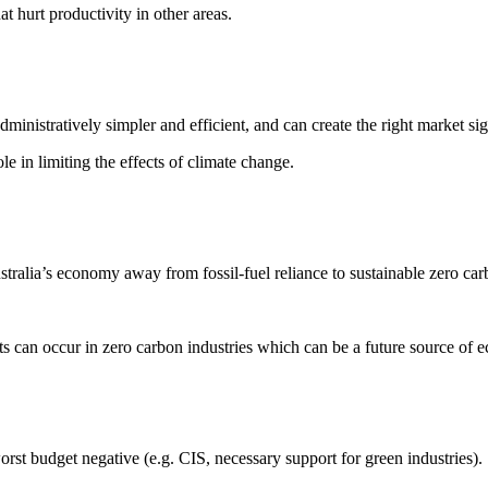
​ ‌​​ ‌​​ ​‍​ ‍​‌‍​‌​ ​‌​‍‌‍‌ ‌​‌ ‍‌‌ ​​‌‍‌‌​ ‌‌ ‌ ‌‍ ‌ ​‍‌‍‍ ​‍‌‍‌ ​​‌‍​‌‌ ‌​‌‍‍​​ ‌‌‍​ ‌‍ ‌‍ ‍‌ ‌​‌‍‌‌‌‍ ‍‌ ‌​​‍‌‌​ ‌‌‌​​‍‌‌ ‌‍‍ ‌‍‌‌‌ ‍‌​‍‌‌​ ​ ‌​‌​​‍‌‌​ ​ ‌​‌​​‍‌‌​ ​‍​ ​‍​ ​‍‌‍​ ​ ‌‌​ ‍‌​ ​‌​ ​‌​ ‌‍​ ​‍‌‍‌​​ ‍‌​ ​ ‌‍​‌​‍‌‌​ ​‍​ ​‍​‍‌‌​ ‌‌‌​‌​​‍ ‍‌ ​‍‌‍ ‌ ‌ ‌ ​ ​‍‌‌​ ‌‌‌​​‍‌‌ ‌‍‍ ‌‍‌‌‌ ‍‌​‍‌‌​ ​ ‌​‌​​‍‌‌​ ​ ‌​‌​​‍‌‌​ ​‍​ ​‍‌‍‌‌​ ‌ ​ ​‌‌‍‌‍‌‍​‌‌‍​‍​ ‌‌​ ​​‌‍​ ​ ​‍​ ‌‌‌‍‌‌​‍‌‌​ ​‍​ ​‍​‍‌‌​ ‌‌‌​‌​​‍ ‍‌ ‌‍‌‍​‌‌‍ ​‌ ‌‌‌‍‌‌​‍‌‌​ ‌‌‌​​‍‌‌ ‌‍‍ ‌‍‌‌‌ ‍‌​‍‌‌​ ​ ‌​‌​​‍‌‌​ ​ ‌​‌​​‍‌‌​ ​‍​ ​‍‌‍‌‍​ ‍​​ ‌‌‌‍​‌‌‍‌‌​ ​ ​ ‍‌​ ​​​ ‌​​ ‌‍​ ‍​‌‍​‍​‍‌‌​ ​‍​ ​‍​‍‌‌​ ‌‌‌​‌​​‍ ‍‌‍​ ‌‍‍​‌‍‍‌‌‍ ​‌‍‌​‌ ​‍‌‍‌‌‌‍ ‍​‍‌‌​ ‌‌‌​​‍‌‌ ‌‍‍ ‌‍‌‌‌ ‍‌​‍‌‌​ ​ ‌​‌​​‍‌‌​ ​ ‌​‌​​‍‌‌​ ​‍​ ​‍‌‍​‌​ ​​‌‍​‍‌‍‌‌​ ​‌‌‍‌‌‌‍​ ​ ‌‍​ ​​‌‍​‌​ ​‍​ ​‌​‍‌‌​ ​‍​ ​‍​‍‌‌​ ‌‌‌​‌​​‍ ‍‌ ‌​‌‍‌‌‌ ‍​‌ ‌​​‍‌‍‌ ​​‌‍‌‌‌ ​‍‌ ​ ‌ ​​‌‍‌‌‌‍​ ‌ ‌​‌‍‍‌‌ ‌‍‌‍‌‌​ ‌‌ ​​‌ ‌‌‌‍​‍‌‍ ​‌‍‍‌‌ ​ ‌‍‍​‌‍‌‌‌‍‌​​‍​‍‌ ‌
‌​ ​‌​ ​‌​ ‌‍​ ​‍‌‍‌​​ ‍‌​ ​ ‌‍​‌​‍‌‌​ ​‍​ ​‍​‍‌‌​ ‌‌‌​‌​​‍ ‍‌ ​‍‌‍ ‌ ‌ ‌ ​ ​‍‌‌​ ‌‌‌​​‍‌‌ ‌‍‍ ‌‍‌‌‌ ‍‌​‍‌‌​ ​ ‌​‌​​‍‌‌​ ​ ‌​‌​​‍‌‌​ ​‍​ ​‍‌‍‌‌​ ‌ ​ ​‌‌‍‌‍‌‍​‌‌‍​‍​ ‌‌​ ​​‌‍​ ​ ​‍​ ‌‌‌‍‌‌​‍‌‌​ ​‍​ ​‍​‍‌‌​ ‌‌‌​‌​​‍ ‍‌ ‌‍‌‍​‌‌‍ ​‌ ‌‌‌‍‌‌​‍‌‌​ ‌‌‌​​‍‌‌ ‌‍‍ ‌‍‌‌‌ ‍‌​‍‌‌​ ​ ‌​‌​​‍‌‌​ ​ ‌​‌​​‍‌‌​ ​‍​ ​‍‌‍​‌​ ‍‌‌‍​‌​ ‍​​ ​ ‌‍​‍​ ‍​​ ​‍​ ​‍​ ‌ ​ ‍‌‌‍‌‌​‍‌‌​ ​‍​ ​‍​‍‌‌​ ‌‌‌​‌​​‍ ‍‌‍​ ‌‍‍​‌‍‍‌‌‍ ​‌‍‌​‌ ​‍‌‍‌‌‌‍ ‍​‍‌‌​ ‌‌‌​​‍‌‌ ‌‍‍ ‌‍‌‌‌ ‍‌​‍‌‌​ ​ ‌​‌​​‍‌‌​ ​ ‌​‌​​‍‌‌​ ​‍​ ​‍‌‍‌‍‌‍‌‌​ ‍​​ ‌‌​ ​‌‌‍‌‌‌‍​ ‌‍‌​​ ‌‌​ ‌‍​ ​​​ ‍‌​‍‌‌​ ​‍​ ​‍​‍‌‌​ ‌‌‌​‌​​‍ ‍‌ ‌​‌‍‌‌‌ ‍​‌ ‌​​ ‌‍​‍‌‍​‌‌ ​ ‌‍‌‌‌‌‌‌‌ ​‍‌‍ ​​ ‌‌‍‍​‌ ‌​‌ ‌​‌ ​​​‍‌‌​ ​ ‌​​‌​‍‌‌​ ​‍‌​‌‍​‍‌‌​ ​‍‌​‌‍‌‍ ​‌‍ ‌‍​ ‌‍​‌‌‍ ​‌‍‍​‌‍ ‌ ​ ‌ ‌​​‍‌‌​ ​ ‌​​‌​ ​ ​ ​ ​ ​ ​ ​ ​‍‌‍‌‍‍‌‌‍‌​​ ‌‌‍‌​​ ‌ ​ ​ ​ ‍​‌‍‌‍​ ‌ ​ ‌‌​ ​‌​‍ ‌‌‍‌​‌‍​‍‌‍​‌‌‍​ ​‍ ‌​ ‌​​ ‌‍​ ‌​​ ​‌​‍ ‌​ ‍‌​ ​‍‌‍​‌‌‍‌‌​‍ ‌‌‍​‌‌‍​ ​ ‌​​ ‌‌​ ‌‍​ ​‍​ ‌​​ ‌​​ ​‍​ ‍​‌‍​‌​ ​‌​‍‌‍‌ ‌​‌ ‍‌‌ ​​‌‍‌‌​ ‌‌ ‌ ‌‍ ‌ ​‍‌‍‍ ​‍‌‍‌ ​​‌‍​‌‌ ‌​‌‍‍​​ ‌‌‍​ ‌‍ ‌
​ ​ ​‍‌‍‌‍‍‌‌‍‌​​ ‌‌‍‌​​ ‌ ​ ​ ​ ‍​‌‍‌‍​ ‌ ​ ‌‌​ ​‌​‍ ‌‌‍‌​‌‍​‍‌‍​‌‌‍​ ​‍ ‌​ ‌​​ ‌‍​ ‌​​ ​‌​‍ ‌​ ‍‌​ ​‍‌‍​‌‌‍‌‌​‍ ‌‌‍​‌‌‍​ ​ ‌​​ ‌‌​ ‌‍​ ​‍​ ‌​​ ‌​​ ​‍​ ‍​‌‍​‌​ ​‌​‍‌‍‌ ‌​‌ ‍‌‌ ​​‌‍‌‌​ ‌‌ ‌ ‌‍ ‌ ​‍‌‍‍ ​‍‌‍‌ ​​‌‍​‌‌ ‌​‌‍‍​​ ‌‌‍​ ‌‍ ‌‍ ‍‌ ‌​‌‍‌‌‌‍ ‍‌ ‌​​‍‌‌​ ‌‌‌​​‍‌‌ ‌‍‍ ‌‍‌‌‌ ‍‌​‍‌‌​ ​ ‌​‌​​‍‌‌​ ​ ‌​‌​​‍‌‌​ ​‍​ ​‍​ ​‍‌‍​ ​ ‌‌​ ‍‌​ ​‌​ ​‌​ ‌‍​ ​‍‌‍‌​​ ‍‌​ ​ ‌‍​‌​‍‌‌​ ​‍​ ​‍​‍‌‌​ ‌‌‌​‌​​‍ ‍‌ ​‍‌‍ ‌ ‌ ‌ ​ ​‍‌‌​ ‌‌‌​​‍‌‌ ‌‍‍ ‌‍‌‌‌ ‍‌​‍‌‌​ ​ ‌​‌​​‍‌‌​ ​ ‌​‌​​‍‌‌​ ​‍​ ​‍‌‍‌‌​ ‌ ​ ​‌‌‍‌‍‌‍​‌‌‍​‍​ ‌‌​ ​​‌‍​ ​ ​‍​ ‌‌‌‍‌‌​‍‌‌​ ​‍​ ​‍​‍‌‌​ ‌‌‌​‌​​‍ ‍‌ ‌‍‌‍​‌‌‍ ​‌ ‌‌‌‍‌‌​‍‌‌​ ‌‌‌​​‍‌‌ ‌‍‍ ‌‍‌‌‌ ‍‌​‍‌‌​ ​ ‌​‌​​‍‌‌​ ​ ‌​‌​​‍‌‌​ ​‍​ ​‍​ ‍​‌‍‌‌​ ‌​​ ‌‍​ ‌​‌‍‌‍‌‍​‌​ ‍​‌‍‌​​ ​ ​ ​ ​ ‌​​‍‌‌​ ​‍​ ​‍​‍‌‌​ ‌‌‌​‌​​‍ ‍‌‍​ ‌‍‍​‌‍‍‌‌‍ ​‌‍‌​‌ ​‍‌‍‌‌‌‍ ‍​‍‌‌​ ‌‌‌​​‍‌‌ ‌‍‍ ‌‍‌‌‌ ‍‌​‍‌‌​ ​ ‌​‌​​‍‌‌​ ​ ‌​‌​​‍‌‌​ ​‍​ ​‍‌‍‌‌​ ‍‌​ ​​​ ‌​​ ‍​‌‍​‌​ ‌‍​ ‌ ‌‍‌​​ ​‌​ ​‌‌‍​ ​‍‌‌​ ​‍​ ​‍​‍‌‌​ ‌‌‌​‌​​‍ ‍‌ ‌​‌‍‌‌‌ ‍​‌ ‌​​‍‌‍‌ ​​‌‍‌‌‌ ​‍‌ ​ ‌ ​​‌‍‌‌‌‍​ ‌ ‌​‌‍‍‌‌ ‌‍‌‍‌‌​ ‌‌ ​​‌ ‌‌‌‍​‍‌‍ ​‌‍‍‌‌ ​ ‌‍‍​‌‍‌‌‌‍‌​​‍​‍‌ ‌
​ ​ ‌​‌​​‍‌‌​ ​ ‌​‌​​‍‌‌​ ​‍​ ​‍‌‍‌‍​ ‌​‌‍‌‌‌‍​‌​ ‍​​ ‍‌‌‍​‍​ ‌‍‌‍‌‍​ ‍​​ ‍​​ ​‌​‍‌‌​ ​‍​ ​‍​‍‌‌​ ‌‌‌​‌​​‍ ‍‌‍​ ‌‍‍​‌‍‍‌‌‍ ​‌‍‌​‌ ​‍‌‍‌‌‌‍ ‍​‍‌‌​ ‌‌‌​​‍‌‌ ‌‍‍ ‌‍‌‌‌ ‍‌​‍‌‌​ ​ ‌​‌​​‍‌‌​ ​ ‌​‌​​‍‌‌​ ​‍​ ​‍​ ​‍​ ‌ ​ ‌‌‌‍‌‌‌‍​ ​ ‌‌​ ‌ ​ ‌‌​ ​‌​ ‌‍​ ​ ​ ‍​​‍‌‌​ ​‍​ ​‍​‍‌‌​ ‌‌‌​‌​​‍ ‍‌ ‌​‌‍‌‌‌ ‍​‌ ‌​​ ‌‍​‍‌‍​‌‌ ​ ‌‍‌‌‌‌‌‌‌ ​‍‌‍ ​​ ‌‌‍‍​‌ ‌​‌ ‌​‌ ​​​‍‌‌​ ​ ‌​​‌​‍‌‌​ ​‍‌​‌‍​‍‌‌​ ​‍‌​‌‍‌‍ ​‌‍ ‌‍​ ‌‍​‌‌‍ ​‌‍‍​‌‍ ‌ ​ ‌ ‌​​‍‌‌​ ​ ‌​​‌​ ​ ​ ​ ​ ​ ​ ​ ​‍‌‍‌‍‍‌‌‍‌​​ ‌‌‍‌​​ ‌ ​ ​ ​ ‍​‌‍‌‍​ ‌ ​ ‌‌​ ​‌​‍ ‌‌‍‌​‌‍​‍‌‍​‌‌‍​ ​‍ ‌​ ‌​​ ‌‍​ ‌​​ ​‌​‍ ‌​ ‍‌​ ​‍‌‍​‌‌‍‌‌​‍ ‌‌‍​‌‌‍​ ​ ‌​​ ‌‌​ ‌‍​ ​‍​ ‌​​ ‌​​ ​‍​ ‍​‌‍​‌​ ​‌​‍‌‍‌ ‌​‌ ‍‌‌ ​​‌‍‌‌​ ‌‌ ‌ ‌‍ ‌ ​‍‌‍‍ ​‍‌‍‌ ​​‌‍​‌‌ ‌​‌‍‍​​ ‌‌‍​ ‌‍ ‌‍ ‍‌ ‌​‌‍‌‌‌‍ ‍‌ ‌​​‍‌‌​ ‌‌‌​​‍‌‌ ‌‍‍ ‌‍‌‌‌ ‍‌​‍‌‌​ ​ ‌​‌​​‍‌‌​ ​ ‌​‌​​‍‌‌​ ​‍​ ​‍​ ​‍‌‍​ ​ ‌‌​ ‍‌​ ​‌​ ​‌​ ‌‍​ ​‍‌‍‌​​ ‍‌​ ​ ‌‍​‌​‍‌‌​ ​‍​ ​‍​‍‌‌​ ‌‌‌​‌​​‍ ‍‌ ​‍‌‍ ‌ ‌ ‌ ​ ​‍‌‌​ ‌‌‌​​‍‌‌ ‌‍‍ ‌‍‌‌‌ ‍‌​‍‌‌​ ​ ‌​‌​​‍‌‌​ ​ ‌​‌​​‍‌‌​ ​‍​ ​‍​ ​ ​ ‌‌‌‍‌‍​ ‌ ​ ‌‌​ ‌‌​ ‌‍​ ​‍‌‍​ ​ ​ ​ ​‍‌‍‌‍​‍‌‌​ ​‍​ ​‍​‍‌‌​ ‌‌‌​‌​​‍ ‍‌ ‌‍‌‍​‌‌‍ ​‌ ‌‌‌‍‌‌​‍‌‌​ ‌‌‌​​‍‌‌ ‌‍‍ ‌‍‌‌‌ ‍‌​‍‌‌​ ​ ‌​‌​​‍‌‌​ ​ ‌​‌​​‍‌‌​ ​‍​ ​‍‌‍‌‍​ ‌​‌‍‌‌‌‍​‌​ ‍​​ ‍‌‌‍​‍​ ‌‍‌‍‌‍​ ‍​​ ‍​​ ​‌​‍‌‌​ ​‍​ ​‍​‍‌‌​ ‌‌‌​‌​​‍ ‍‌‍​ ‌‍‍​‌‍‍‌‌‍ ​‌‍‌​‌ ​‍‌‍‌‌‌‍ ‍​‍‌‌​ ‌‌‌​​‍‌‌ 
‌‌‍‌‌​‍‌‌​ ‌‌‌​​‍‌‌ ‌‍‍ ‌‍‌‌‌ ‍‌​‍‌‌​ ​ ‌​‌​​‍‌‌​ ​ ‌​‌​​‍‌‌​ ​‍​ ​‍​ ​‌​ ​ ​ ‌ ​ ‍‌​ ‌‌​ ‍​​ ​‌​ ​ ​ ‌​​ ​​​ ‌‍‌‍​ ​‍‌‌​ ​‍​ ​‍​‍‌‌​ ‌‌‌​‌​​‍ ‍‌‍​ ‌‍‍​‌‍‍‌‌‍ ​‌‍‌​‌ ​‍‌‍‌‌‌‍ ‍​‍‌‌​ ‌‌‌​​‍‌‌ ‌‍‍ ‌‍‌‌‌ ‍‌​‍‌‌​ ​ ‌​‌​​‍‌‌​ ​ ‌​‌​​‍‌‌​ ​‍​ ​‍​ ‌ ‌‍‌‌​ ​‌‌‍‌​‌‍‌‌​ ​‌​ ​ ​ ‌​‌‍‌​‌‍​ ​ ​‌‌‍‌​​‍‌‌​ ​‍​ ​‍​‍‌‌​ ‌‌‌​‌​​‍ ‍‌ ‌​‌‍‌‌‌ ‍​‌ ‌​​ ‌‍​‍‌‍​‌‌ ​ ‌‍‌‌‌‌‌‌‌ ​‍‌‍ ​​ ‌‌‍‍​‌ ‌​‌ ‌​‌ ​​​‍‌‌​ ​ ‌​​‌​‍‌‌​ ​‍‌​‌‍​‍‌‌​ ​‍‌​‌‍‌‍ ​‌‍ ‌‍​ ‌‍​‌‌‍ ​‌‍‍​‌‍ ‌ ​ ‌ ‌​​‍‌‌​ ​ ‌​​‌​ ​ ​ ​ ​ ​ ​ ​ ​‍‌‍‌‍‍‌‌‍‌​​ ‌‌‍‌​​ ‌ ​ ​ ​ ‍​‌‍‌‍​ ‌ ​ ‌‌​ ​‌​‍ ‌‌‍‌​‌‍​‍‌‍​‌‌‍​ ​‍ ‌​ ‌​​ ‌‍​ ‌​​ ​‌​‍ ‌​ ‍‌​ ​‍‌‍​‌‌‍‌‌​‍ ‌‌‍​‌‌‍​ ​ ‌​​ ‌‌​ ‌‍​ ​‍​ ‌​​ ‌​​ ​‍​ ‍​‌‍​‌​ ​‌​‍‌‍‌ ‌​‌ ‍‌‌ ​​‌‍‌‌​ ‌‌ ‌ ‌‍ ‌ ​‍‌‍‍ ​‍‌‍‌ ​​‌‍​‌‌ ‌​‌‍‍​​ ‌‌‍​ ‌‍ ‌‍ ‍‌ ‌​‌‍‌‌‌‍ ‍‌ ‌​​‍‌‌​ ‌‌‌​​‍‌‌ ‌‍‍ ‌‍‌‌‌ ‍‌​‍‌‌​ ​ ‌​‌​​‍‌‌​ ​ ‌​‌​​‍‌‌​ ​‍​ ​‍​ ​‍‌‍​ ​ ‌‌​ ‍‌​ ​‌​ ​‌​ ‌‍​ ​‍‌‍‌​​ ‍‌​ ​ ‌‍​‌​‍‌‌​ ​‍​ ​‍​‍‌‌​ ‌‌‌​‌​​‍ ‍‌ ​‍‌‍ ‌ ‌ ‌ ​ ​‍‌‌​ ‌‌‌​​‍‌‌ ‌‍‍ ‌‍‌‌‌ ‍‌​‍‌‌​ ​ ‌​‌​​‍‌‌​ ​ ‌​‌​​‍‌‌​ ​‍​ ​‍​ ​ ​ ‌‌‌‍‌‍​ ‌ ​ ‌‌​ ‌‌​ ‌‍​ ​‍‌‍​ ​ ​ ​ ​‍‌‍‌‍​‍‌‌​ ​‍​ ​‍​‍‌‌​ ‌‌‌​‌​​‍ ‍‌ ‌‍‌‍​‌‌‍ ​‌ ‌‌‌‍‌‌​‍‌‌​ ‌‌‌​​‍‌‌ ‌‍‍ ‌‍‌‌‌ ‍‌​‍‌‌​ ​ ‌​‌​​‍‌‌​ ​ ‌​‌​​‍‌‌​ ​‍​ ​‍​ ​‌​ ​ ​ ‌ ​ ‍‌​ ‌‌​ ‍​​ ​‌​ ​ ​ ‌​​ ​​​ ‌‍‌‍​
​‌ ​‍‌‍‌‌‌‍ ‍​‍‌‌​ ‌‌‌​​‍‌‌ ‌‍‍ ‌‍‌‌‌ ‍‌​‍‌‌​ ​ ‌​‌​​‍‌‌​ ​ ‌​‌​​‍‌‌​ ​‍​ ​‍‌‍‌‌‌‍​‍​ ‍​‌‍​ ‌‍‌​​ ‍​​ ​​‌‍​‍​ ‌ ​ ​‌‌‍​‌​ ​ ​‍‌‌​ ​‍​ ​‍​‍‌‌​ ‌‌‌​‌​​‍ ‍‌ ‌​‌‍‌‌‌ ‍​‌ ‌​​ ‌‍​‍‌‍​‌‌ ​ ‌‍‌‌‌‌‌‌‌ ​‍‌‍ ​​ ‌‌‍‍​‌ ‌​‌ ‌​‌ ​​​‍‌‌​ ​ ‌​​‌​‍‌‌​ ​‍‌​‌‍​‍‌‌​ ​‍‌​‌‍‌‍ ​‌‍ ‌‍​ ‌‍​‌‌‍ ​‌‍‍​‌‍ ‌ ​ ‌ ‌​​‍‌‌​ ​ ‌​​‌​ ​ ​ ​ ​ ​ ​ ​ ​‍‌‍‌‍‍‌‌‍‌​​ ‌‌‍‌​​ ‌ ​ ​ ​ ‍​‌‍‌‍​ ‌ ​ ‌‌​ ​‌​‍ ‌‌‍‌​‌‍​‍‌‍​‌‌‍​ ​‍ ‌​ ‌​​ ‌‍​ ‌​​ ​‌​‍ ‌​ ‍‌​ ​‍‌‍​‌‌‍‌‌​‍ ‌‌‍​‌‌‍​ ​ ‌​​ ‌‌​ ‌‍​ ​‍​ ‌​​ ‌​​ ​‍​ ‍​‌‍​‌​ ​‌​‍‌‍‌ ‌​‌ ‍‌‌ ​​‌‍‌‌​ ‌‌ ‌ ‌‍ ‌ ​‍‌‍‍ ​‍‌‍‌ ​​‌‍​‌‌ ‌​‌‍‍​​ ‌‌‍​ ‌‍ ‌‍ ‍‌ ‌​‌‍‌‌‌‍ ‍‌ ‌​​‍‌‌​ ‌‌‌​​‍‌‌ ‌‍‍ ‌‍‌‌‌ ‍‌​‍‌‌​ ​ ‌​‌​​‍‌‌​ ​ ‌​‌​​‍‌‌​ ​‍​ ​‍​ ​‍‌‍​ ​ ‌‌​ ‍‌​ ​‌​ ​‌​ ‌‍​ ​‍‌‍‌​​ ‍‌​ ​ ‌‍​‌​‍‌‌​ ​‍​ ​‍​‍‌‌​ ‌‌‌​‌​​‍ ‍‌ ​‍‌‍ ‌ ‌ ‌ ​ ​‍‌‌​ ‌‌‌​​‍‌‌ ‌‍‍ ‌‍‌‌‌ ‍‌​‍‌‌​ ​ ‌​‌​​‍‌‌​ ​ ‌​‌​​‍‌‌​ ​‍​ ​‍​ ‌‌​ ‍​​ ‍​‌‍‌​​ ‌‌‌‍‌‍​ ​‍‌‍​ ‌‍‌‍‌‍‌‍​ ​ ​ ‌​​‍‌‌​ ​‍​ ​‍​‍‌‌​ ‌‌‌​‌​​‍ ‍‌ ‌‍‌‍​‌‌‍ ​‌ ‌‌‌‍‌‌​‍‌‌​ ‌‌‌​​‍‌‌ ‌‍‍ ‌‍‌‌‌ ‍‌​‍‌‌​ ​ ‌​‌​​‍‌‌​ ​ ‌​‌​​‍‌‌​ ​‍​ ​‍​ ​‍​ ​ ​ ‌ ‌‍​ ​ ‌ ​ ‌ ‌‍‌​‌‍‌​​ ​‍​ ‌​​ ‌‌‌‍​‌​‍‌‌​ ​‍​ ​‍​‍‌‌​ ‌‌‌​‌​​‍ ‍‌‍​ ‌‍‍​‌‍‍‌‌‍ ​‌‍‌​‌ ​‍‌‍‌‌‌‍ ‍​‍‌‌​ ‌‌‌​​‍‌‌ ‌‍‍ ‌‍‌‌‌ ‍‌​‍‌‌​ ​ ‌​‌​​‍‌‌​ ​ ‌​‌​​‍‌‌​ ​‍​ ​‍‌‍‌‌‌‍​‍​ ‍​‌‍​ ‌‍‌​​ ‍​​ ​​‌‍​‍​ ‌ ​ ​‌‌‍​‌​ ​ ​‍‌‌​ ​‍​ ​‍​‍‌‌​ ‌‌‌​‌​​‍ ‍‌ ‌​‌‍‌‌‌ ‍​‌ ‌​​‍‌‍‌ ​​‌‍‌‌‌ ​‍‌ ​ ‌ ​​‌‍‌‌‌‍​ ‌ ‌​‌‍‍‌‌ ‌‍‌‍‌‌​ ‌‌ ​​‌ ‌‌‌‍​‍‌‍ ​‌‍‍‌‌ ​ ‌‍‍​‌‍‌‌‌‍‌​​‍​‍‌ ‌