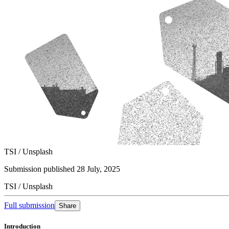
TSI / Unsplash​​​​‌ ‍ ​‍​‍‌‍ ‌ ​‍‌‍‍‌‌‍‌ ‌‍‍‌‌‍ ‍​‍​‍​ ‍‍​‍​‍‌ ​ ‌‍​‌‌‍ ‍‌‍‍‌‌ ‌​‌ ‍‌​‍ ‍‌‍‍‌‌‍ ​‍​‍​‍ ​​‍​‍‌‍‍​‌ ​‍‌‍‌‌‌‍‌‍​‍​‍​ ‍‍​‍​‍‌‍‍​‌ ‌​‌ ‌​‌ ​​​ ‍‍​‍ ​‍ ‌‍ ​‌‍ ‌‍​ ‌‍​‌‌‍ ​‌‍‍​‌‍ ‌ ​ ‌ ‌​​ ‍‍​ ​ ​ ​ ​ ​ ​ ​ ​‍ ‌‍‍‌‌‍ ‍‌ ‌​‌‍‌‌‌‍ ‍‌ ‌​​‍ ‌‍‌‌‌‍‌​‌‍‍‌‌ ‌​​‍ ‌‍ ‌‌‍ ‌‍‌​‌‍‌‌​ ‌‌ ​​‌ ​‍‌‍‌‌‌ ​ ‌‍‌‌‌‍ ‍‌ ‌​‌‍​‌‌ ‌​‌‍‍‌‌‍ ‌‍ ‍​ ‍ ‌‍‍‌‌‍‌​​ ‌‌‍‌​​ ‌ ​ ​ ​ ‍​‌‍‌‍​ ‌ ​ ‌‌​ ​‌​‍ ‌‌‍‌​‌‍​‍‌‍​‌‌‍​ ​‍ ‌​ ‌​​ ‌‍​ ‌​​ ​‌​‍ ‌​ ‍‌​ ​‍‌‍​‌‌‍‌‌​‍ ‌‌‍​‌‌‍​ ​ ‌​​ ‌‌​ ‌‍​ ​‍​ ‌​​ ‌​​ ​‍​ ‍​‌‍​‌​ ​‌​ ‍ ‌ ‌​‌ ‍‌‌ ​​‌‍‌‌​ ‌‌ ‌ ‌‍ ‌ ​‍‌‍‍ ​ ‍ ‌ ​​‌‍​‌‌ ‌​‌‍‍​​ ‌‌ ‌​‌‍‍​‌ ‌‌‌‍ ‌‌‍​‍‌‍ ‍‌‍​‌‌‍‍‌‌‍ ​‌​​ ‌‍‍‌‌ ‌​‌‍‌‌​ ‌‍​‍‌‍​‌‌ ​ ‌‍‌‌‌‌‌‌‌ ​‍‌‍ ​​ ‌‌‍‍​‌ ‌​‌ ‌​‌ ​​​‍‌‌​ ​ ‌​​‌​‍‌‌​ ​‍‌​‌‍​‍‌‌​ ​‍‌​‌‍‌‍ ​‌‍ ‌‍​ ‌‍​‌‌‍ ​‌‍‍​‌‍ ‌ ​ ‌ ‌​​‍‌‌​ ​ ‌​​‌​ ​ ​ ​ ​ ​ ​ ​ ​‍‌‍‌‍‍‌‌‍‌​​ ‌‌‍‌​​ ‌ ​ ​ ​ ‍​‌‍‌‍​ ‌ ​ ‌‌​ ​‌​‍ ‌‌‍‌​‌‍​‍‌‍​‌‌‍​ ​‍ ‌​ ‌​​ ‌‍​ ‌​​ ​‌​‍ ‌​ ‍‌​ ​‍‌‍​‌‌‍‌‌​‍ ‌‌‍​‌‌‍​ ​ ‌​​ ‌‌​ ‌‍​ ​‍​ ‌​​ ‌​​ ​‍​ ‍​‌‍​‌​ ​‌​‍‌‍‌ ‌​‌ ‍‌‌ ​​‌‍‌‌​ ‌‌ ‌ ‌‍ ‌ ​‍‌‍‍ ​‍‌‍‌ ​​‌‍​‌‌ ‌​‌‍‍​​ ‌‌ ‌​‌‍‍​‌ ‌‌‌‍ ‌‌‍​‍‌‍ ‍‌‍​‌‌‍‍‌‌‍ ​‌​​ ‌‍‍‌‌ ‌​‌‍‌‌​‍‌‍‌ ​​‌‍‌‌‌ ​‍‌ ​ ‌ ​​‌‍‌‌‌‍​ ‌ ‌​‌‍‍‌‌ ‌‍‌‍‌‌​ ‌‌ ​​‌ ‌‌‌‍​‍‌‍ ​‌‍‍‌‌ ​ ‌‍‍​‌‍‌‌‌‍‌​​‍​‍‌ ‌
Submission published 28 July, 2025​​​​‌ ‍ ​‍​‍‌‍ ‌ ​‍‌‍‍‌‌‍‌ ‌‍‍‌‌‍ ‍​‍​‍​ ‍‍​‍​‍‌ ​ ‌‍​‌‌‍ ‍‌‍‍‌‌ ‌​‌ ‍‌​‍ ‍‌‍‍‌‌‍ ​‍​‍​‍ ​​‍​‍‌‍‍​‌ ​‍‌‍‌‌‌‍‌‍​‍​‍​ ‍‍​‍​‍‌‍‍​‌ ‌​‌ ‌​‌ ​​​ ‍‍​‍ ​‍ ‌‍ ​‌‍ ‌‍​ ‌‍​‌‌‍ ​‌‍‍​‌‍ ‌ ​ ‌ ‌​​ ‍‍​ ​ ​ ​ ​ ​ ​ ​ ​‍ ‌‍‍‌‌‍ ‍‌ ‌​‌‍‌‌‌‍ ‍‌ ‌​​‍ ‌‍‌‌‌‍‌​‌‍‍‌‌ ‌​​‍ ‌‍ ‌‌‍ ‌‍‌​‌‍‌‌​ ‌‌ ​​‌ ​‍‌‍‌‌‌ ​ ‌‍‌‌‌‍ ‍‌ ‌​‌‍​‌‌ ‌​‌‍‍‌‌‍ ‌‍ ‍​ ‍ ‌‍‍‌‌‍‌​​ ‌‌‍‌​​ ‌ ​ ​ ​ ‍​‌‍‌‍​ ‌ ​ ‌‌​ ​‌​‍ ‌‌‍‌​‌‍​‍‌‍​‌‌‍​ ​‍ ‌​ ‌​​ ‌‍​ ‌​​ ​‌​‍ ‌​ ‍‌​ ​‍‌‍​‌‌‍‌‌​‍ ‌‌‍​‌‌‍​ ​ ‌​​ ‌‌​ ‌‍​ ​‍​ ‌​​ ‌​​ ​‍​ ‍​‌‍​‌​ ​‌​ ‍ ‌ ‌​‌ ‍‌‌ ​​‌‍‌‌​ ‌‌ ‌ ‌‍ ‌ ​‍‌‍‍ ​ ‍ ‌ ​​‌‍​‌‌ ‌​‌‍‍​​ ‌‌‍ ​‌‍ ‌‍​ ‌‍​‌‌ ‌​‌‍‍‌‌‍ ‌‍ ‍‌‌​‍‌‍‌‌‌‍‌‍‌‍‌‌‌ ​‍‌‍‌‌‌‍ ‍‌‍​ ‌‍‌‌​‍‌‌​ ‌‌‌​​‍‌‌ ‌‍‍ ‌‍‌‌‌ ‍‌​‍‌‌​ ​ ‌​‌​​‍‌‌​ ​ ‌​‌​​‍‌‌​ ​‍​ ​‍​ ‌‌​ ​ ​ ‍​​ ​​​ ‌‌​ ​​‌‍​‍​ ​‌​ ‍​​ ‌‌​ ‍‌​ ​​​‍‌‌​ ​‍​ ​‍​‍‌‌​ ‌‌‌​‌​​‍ ‍‌‍​ ‌‍‍​‌‍‍‌‌‍ ​‌‍‌​‌ ​‍‌‍‌‌‌‍ ‍​‍‌‌​ ‌‌‌​​‍‌‌ ‌‍‍ ‌‍‌‌‌ ‍‌​‍‌‌​ ​ ‌​‌​​‍‌‌​ ​ ‌​‌​​‍‌‌​ ​‍​ ​‍​ ​‌​ ‌ ​ ‌​​ ​​​ ‌ ​ ‍​​ ‌‌​ ‌ ‌‍​ ​ ‌‌​ ​‍​ ‌‍​‍‌‌​ ​‍​ ​‍​‍‌‌​ ‌‌‌​‌​​‍ ‍‌ ‌​‌‍‌‌‌ ‍​‌ ‌​​ ‌‍​‍‌‍​‌‌ ​ ‌‍‌‌‌‌‌‌‌ ​‍‌‍ ​​ ‌‌‍‍​‌ ‌​‌ ‌​‌ ​​​‍‌‌​ ​ ‌​​‌​‍‌‌​ ​‍‌​‌‍​‍‌‌​ ​‍‌​‌‍‌‍ ​‌‍ ‌‍​ ‌‍​‌‌‍ ​‌‍‍​‌‍ ‌ ​ ‌ ‌​​‍‌‌​ ​ ‌​​‌​ ​ ​ ​ ​ ​ ​ ​ ​‍‌‍‌‍‍‌‌‍‌​​ ‌‌‍‌​​ ‌ ​ ​ ​ ‍​‌‍‌‍​ ‌ ​ ‌‌​ ​‌​‍ ‌‌‍‌​‌‍​‍‌‍​‌‌‍​ ​‍ ‌​ ‌​​ ‌‍​ ‌​​ ​‌​‍ ‌​ ‍‌​ ​‍‌‍​‌‌‍‌‌​‍ ‌‌‍​‌‌‍​ ​ ‌​​ ‌‌​ ‌‍​ ​‍​ ‌​​ ‌​​ ​‍​ ‍​‌‍​‌​ ​‌​‍‌‍‌ ‌​‌ ‍‌‌ ​​‌‍‌‌​ ‌‌ ‌ ‌‍ ‌ ​‍‌‍‍ ​‍‌‍‌ ​​‌‍​‌‌ ‌​‌‍‍​​ ‌‌‍ ​‌‍ ‌‍​ ‌‍​‌‌ ‌​‌‍‍‌‌‍ ‌‍ ‍‌‌​‍‌‍‌‌‌‍‌‍‌‍‌‌‌ ​‍‌‍‌‌‌‍ ‍‌‍​ ‌‍‌‌​‍‌‌​ ‌‌‌​​‍‌‌ ‌‍‍ ‌‍‌‌‌ ‍‌​‍‌‌​ ​ ‌​‌​​‍‌‌​ ​ ‌​‌​​‍‌‌​ ​‍​ ​‍​ ‌‌​ ​ ​ ‍​​ ​​​ ‌‌​ ​​‌‍​‍​ ​‌​ ‍​​ ‌‌​ ‍‌​ ​​​‍‌‌​ ​‍​ ​‍​‍‌‌​ ‌‌‌​‌​​‍ ‍‌‍​ ‌‍‍​‌‍‍‌‌‍ ​‌‍‌​‌ ​‍‌‍‌‌‌‍ ‍​‍‌‌​ ‌‌‌​​‍‌‌ ‌‍‍ ‌‍‌‌‌ ‍‌​‍‌‌​ ​ ‌​‌​​‍‌‌​ ​ ‌​‌​​‍‌‌​ ​‍​ ​‍​ ​‌​ ‌ ​ ‌​​ ​​​ ‌ ​ ‍​​ ‌‌​ ‌ ‌‍​ ​ ‌‌​ ​‍​ ‌‍​‍‌‌​ ​‍​ ​‍​‍‌‌​ ‌‌‌​‌​​‍ ‍‌ ‌​‌‍‌‌‌ ‍​‌ ‌​​‍‌‍‌ ​​‌‍‌‌‌ ​‍‌ ​ ‌ ​​‌‍‌‌‌‍​ ‌ ‌​‌‍‍‌‌ ‌‍‌‍‌‌​ ‌‌ ​​‌ ‌‌‌‍​‍‌‍ ​‌‍‍‌‌ ​ ‌‍‍​‌‍‌‌‌‍‌​​‍​‍‌ ‌
TSI / Unsplash​​​​‌ ‍ ​‍​‍‌‍ ‌ ​‍‌‍‍‌‌‍‌ ‌‍‍‌‌‍ ‍​‍​‍​ ‍‍​‍​‍‌ ​ ‌‍​‌‌‍ ‍‌‍‍‌‌ ‌​‌ ‍‌​‍ ‍‌‍‍‌‌‍ ​‍​‍​‍ ​​‍​‍‌‍‍​‌ ​‍‌‍‌‌‌‍‌‍​‍​‍​ ‍‍​‍​‍‌‍‍​‌ ‌​‌ ‌​‌ ​​​ ‍‍​‍ ​‍ ‌‍ ​‌‍ ‌‍​ ‌‍​‌‌‍ ​‌‍‍​‌‍ ‌ ​ ‌ ‌​​ ‍‍​ ​ ​ ​ ​ ​ ​ ​ ​‍ ‌‍‍‌‌‍ ‍‌ ‌​‌‍‌‌‌‍ ‍‌ ‌​​‍ ‌‍‌‌‌‍‌​‌‍‍‌‌ ‌​​‍ ‌‍ ‌‌‍ ‌‍‌​‌‍‌‌​ ‌‌ ​​‌ ​‍‌‍‌‌‌ ​ ‌‍‌‌‌‍ ‍‌ ‌​‌‍​‌‌ ‌​‌‍‍‌‌‍ ‌‍ ‍​ ‍ ‌‍‍‌‌‍‌​​ ‌‌‍‌​​ ‌ ​ ​ ​ ‍​‌‍‌‍​ ‌ ​ ‌‌​ ​‌​‍ ‌‌‍‌​‌‍​‍‌‍​‌‌‍​ ​‍ ‌​ ‌​​ ‌‍​ ‌​​ ​‌​‍ ‌​ ‍‌​ ​‍‌‍​‌‌‍‌‌​‍ ‌‌‍​‌‌‍​ ​ ‌​​ ‌‌​ ‌‍​ ​‍​ ‌​​ ‌​​ ​‍​ ‍​‌‍​‌​ ​‌​ ‍ ‌ ‌​‌ ‍‌‌ ​​‌‍‌‌​ ‌‌ ‌ ‌‍ ‌ ​‍‌‍‍ ​ ‍ ‌ ​​‌‍​‌‌ ‌​‌‍‍​​ ‌‌ ‌​‌‍‍​‌ ‌‌‌‍ ‌‌‍​‍‌‍ ‍‌‍​‌‌‍‍‌‌‍ ​‌​​ ‌‍‍‌‌ ‌​‌‍‌‌​ ‌‍​‍‌‍​‌‌ ​ ‌‍‌‌‌‌‌‌‌ ​‍‌‍ ​​ ‌‌‍‍​‌ ‌​‌ ‌​‌ ​​​‍‌‌​ ​ ‌​​‌​‍‌‌​ ​‍‌​‌‍​‍‌‌​ ​‍‌​‌‍‌‍ ​‌‍ ‌‍​ ‌‍​‌‌‍ ​‌‍‍​‌‍ ‌ ​ ‌ ‌​​‍‌‌​ ​ ‌​​‌​ ​ ​ ​ ​ ​ ​ ​ ​‍‌‍‌‍‍‌‌‍‌​​ ‌‌‍‌​​ ‌ ​ ​ ​ ‍​‌‍‌‍​ ‌ ​ ‌‌​ ​‌​‍ ‌‌‍‌​‌‍​‍‌‍​‌‌‍​ ​‍ ‌​ ‌​​ ‌‍​ ‌​​ ​‌​‍ ‌​ ‍‌​ ​‍‌‍​‌‌‍‌‌​‍ ‌‌‍​‌‌‍​ ​ ‌​​ ‌‌​ ‌‍​ ​‍​ ‌​​ ‌​​ ​‍​ ‍​‌‍​‌​ ​‌​‍‌‍‌ ‌​‌ ‍‌‌ ​​‌‍‌‌​ ‌‌ ‌ ‌‍ ‌ ​‍‌‍‍ ​‍‌‍‌ ​​‌‍​‌‌ ‌​‌‍‍​​ ‌‌ ‌​‌‍‍​‌ ‌‌‌‍ ‌‌‍​‍‌‍ ‍‌‍​‌‌‍‍‌‌‍ ​‌​​ ‌‍‍‌‌ ‌​‌‍‌‌​‍‌‍‌ ​​‌‍‌‌‌ ​‍‌ ​ ‌ ​​‌‍‌‌‌‍​ ‌ ‌​‌‍‍‌‌ ‌‍‌‍‌‌​ ‌‌ ​​‌ ‌‌‌‍​‍‌‍ ​‌‍‍‌‌ ​ ‌‍‍​‌‍‌‌‌‍‌​​‍​‍‌ ‌
Full submission​​​​‌ ‍ ​‍​‍‌‍ ‌ ​‍‌‍‍‌‌‍‌ ‌‍‍‌‌‍ ‍​‍​‍​ ‍‍​‍​‍‌ ​ ‌‍​‌‌‍ ‍‌‍‍‌‌ ‌​‌ ‍‌​‍ ‍‌‍‍‌‌‍ ​‍​‍​‍ ​​‍​‍‌‍‍​‌ ​‍‌‍‌‌‌‍‌‍​‍​‍​ ‍‍​‍​‍‌‍‍​‌ ‌​‌ ‌​‌ ​​​ ‍‍​‍ ​‍ ‌‍ ​‌‍ ‌‍​ ‌‍​‌‌‍ ​‌‍‍​‌‍ ‌ ​ ‌ ‌​​ ‍‍​ ​ ​ ​ ​ ​ ​ ​ ​‍ ‌‍‍‌‌‍ ‍‌ ‌​‌‍‌‌‌‍ ‍‌ ‌​​‍ ‌‍‌‌‌‍‌​‌‍‍‌‌ ‌​​‍ ‌‍ ‌‌‍ ‌‍‌​‌‍‌‌​ ‌‌ ​​‌ ​‍‌‍‌‌‌ ​ ‌‍‌‌‌‍ ‍‌ ‌​‌‍​‌‌ ‌​‌‍‍‌‌‍ ‌‍ ‍​ ‍ ‌‍‍‌‌‍‌​​ ‌‌‍‌​​ ‌ ​ ​ ​ ‍​‌‍‌‍​ ‌ ​ ‌‌​ ​‌​‍ ‌‌‍‌​‌‍​‍‌‍​‌‌‍​ ​‍ ‌​ ‌​​ ‌‍​ ‌​​ ​‌​‍ ‌​ ‍‌​ ​‍‌‍​‌‌‍‌‌​‍ ‌‌‍​‌‌‍​ ​ ‌​​ ‌‌​ ‌‍​ ​‍​ ‌​​ ‌​​ ​‍​ ‍​‌‍​‌​ ​‌​ ‍ ‌ ‌​‌ ‍‌‌ ​​‌‍‌‌​ ‌‌ ‌ ‌‍ ‌ ​‍‌‍‍ ​ ‍ ‌ ​​‌‍​‌‌ ‌​‌‍‍​​ ‌‌‍‌​‌‍ ‌ ‌ ‌‍ ‍‌‍ ​‌‍ ‌‍​‌‌‍‌​‌ ​ ‌​​‌‌‍ ‍‌‍‌​‌​ ​‌‍‍‌‌‍ ‍‌‍‍ ‌ ​ ​‍‌‌​ ‌‌‌​​‍‌‌ ‌‍‍ ‌‍‌‌‌ ‍‌​‍‌‌​ ​ ‌​‌​​‍‌‌​ ​ ‌​‌​​‍‌‌​ ​‍​ ​‍‌‍​‍​ ​​‌‍​‌​ ‍‌​ ​‌​ ‍‌‌‍​‌​ ‍‌​ ​‌​ ‌ ​ ‍‌​ ‌‍​‍‌‌​ ​‍​ ​‍​‍‌‌​ ‌‌‌​‌​​‍ ‍‌ ‌​‌‍‍‌‌ ‌​‌‍ ​‌‍‌‌​ ‌‍​‍‌‍​‌‌ ​ ‌‍‌‌‌‌‌‌‌ ​‍‌‍ ​​ ‌‌‍‍​‌ ‌​‌ ‌​‌ ​​​‍‌‌​ ​ ‌​​‌​‍‌‌​ ​‍‌​‌‍​‍‌‌​ ​‍‌​‌‍‌‍ ​‌‍ ‌‍​ ‌‍​‌‌‍ ​‌‍‍​‌‍ ‌ ​ ‌ ‌​​‍‌‌​ ​ ‌​​‌​ ​ ​ ​ ​ ​ ​ ​ ​‍‌‍‌‍‍‌‌‍‌​​ ‌‌‍‌​​ ‌ ​ ​ ​ ‍​‌‍‌‍​ ‌ ​ ‌‌​ ​‌​‍ ‌‌‍‌​‌‍​‍‌‍​‌‌‍​ ​‍ ‌​ ‌​​ ‌‍​ ‌​​ ​‌​‍ ‌​ ‍‌​ ​‍‌‍​‌‌‍‌‌​‍ ‌‌‍​‌‌‍​ ​ ‌​​ ‌‌​ ‌‍​ ​‍​ ‌​​ ‌​​ ​‍​ ‍​‌‍​‌​ ​‌​‍‌‍‌ ‌​‌ ‍‌‌ ​​‌‍‌‌​ ‌‌ ‌ ‌‍ ‌ ​‍‌‍‍ ​‍‌‍‌ ​​‌‍​‌‌ ‌​‌‍‍​​ ‌‌‍‌​‌‍ ‌ ‌ ‌‍ ‍‌‍ ​‌‍ ‌‍​‌‌‍‌​‌ ​ ‌​​‌‌‍ ‍‌‍‌​‌​ ​‌‍‍‌‌‍ ‍‌‍‍ ‌ ​ ​‍‌‌​ ‌‌‌​​‍‌‌ ‌‍‍ ‌‍‌‌‌ ‍‌​‍‌‌​ ​ ‌​‌​​‍‌‌​ ​ ‌​‌​​‍‌‌​ ​‍​ ​‍‌‍​‍​ ​​‌‍​‌​ ‍‌​ ​‌​ ‍‌‌‍​‌​ ‍‌​ ​‌​ ‌ ​ ‍‌​ ‌‍​‍‌‌​ ​‍​ ​‍​‍‌‌​ ‌‌‌​‌​​‍ ‍‌ ‌​‌‍‍‌‌ ‌​‌‍ ​‌‍‌‌​‍‌‍‌ ​​‌‍‌‌‌ ​‍‌ ​ ‌ ​​‌‍‌‌‌‍​ ‌ ‌​‌‍‍‌‌ ‌‍‌‍‌‌​ ‌‌ ​​‌ ‌‌‌‍​‍‌‍ ​‌‍‍‌‌ ​ ‌‍‍​‌‍‌‌‌‍‌​​‍​‍‌ ‌
Share
Introduction​​​​‌ ‍ ​‍​‍‌‍ ‌ ​‍‌‍‍‌‌‍‌ ‌‍‍‌‌‍ ‍​‍​‍​ ‍‍​‍​‍‌ ​ ‌‍​‌‌‍ ‍‌‍‍‌‌ ‌​‌ ‍‌​‍ ‍‌‍‍‌‌‍ ​‍​‍​‍ ​​‍​‍‌‍‍​‌ ​‍‌‍‌‌‌‍‌‍​‍​‍​ ‍‍​‍​‍‌‍‍​‌ ‌​‌ ‌​‌ ​​​ ‍‍​‍ ​‍ ‌‍ ​‌‍ ‌‍​ ‌‍​‌‌‍ ​‌‍‍​‌‍ ‌ ​ ‌ ‌​​ ‍‍​ ​ ​ ​ ​ ​ ​ ​ ​‍ ‌‍‍‌‌‍ ‍‌ ‌​‌‍‌‌‌‍ ‍‌ ‌​​‍ ‌‍‌‌‌‍‌​‌‍‍‌‌ ‌​​‍ ‌‍ ‌‌‍ ‌‍‌​‌‍‌‌​ ‌‌ ​​‌ ​‍‌‍‌‌‌ ​ ‌‍‌‌‌‍ ‍‌ ‌​‌‍​‌‌ ‌​‌‍‍‌‌‍ ‌‍ ‍​ ‍ ‌‍‍‌‌‍‌​​ ‌‌‍‌​​ ‌ ​ ​ ​ ‍​‌‍‌‍​ ‌ ​ ‌‌​ ​‌​‍ ‌‌‍‌​‌‍​‍‌‍​‌‌‍​ ​‍ ‌​ ‌​​ ‌‍​ ‌​​ ​‌​‍ ‌​ ‍‌​ ​‍‌‍​‌‌‍‌‌​‍ ‌‌‍​‌‌‍​ ​ ‌​​ ‌‌​ ‌‍​ ​‍​ ‌​​ ‌​​ ​‍​ ‍​‌‍​‌​ ​‌​ ‍ ‌ ‌​‌ ‍‌‌ ​​‌‍‌‌​ ‌‌ ‌ ‌‍ ‌ ​‍‌‍‍ ​ ‍ ‌ ​​‌‍​‌‌ ‌​‌‍‍​​ ‌‌‍​ ‌‍ ‌‍ ‍‌ ‌​‌‍‌‌‌‍ ‍‌ ‌​​‍‌‌​ ‌‌‌​​‍‌‌ ‌‍‍ ‌‍‌‌‌ ‍‌​‍‌‌​ ​ ‌​‌​​‍‌‌​ ​ ‌​‌​​‍‌‌​ ​‍​ ​‍​ ​​​ ‌‍​ ‌​‌‍​‍​ ​ ​ ​ ​ ‌‌‌‍‌‍​ ‌ ​ ‌ ​ ‌‍‌‍​‍​‍‌‌​ ​‍​ ​‍​‍‌‌​ ‌‌‌​‌​​‍ ‍‌‍​ ‌‍‍​‌‍‍‌‌‍ ​‌‍‌​‌ ​‍‌‍‌‌‌‍ ‍​‍‌‌​ ‌‌‌​​‍‌‌ ‌‍‍ ‌‍‌‌‌ ‍‌​‍‌‌​ ​ ‌​‌​​‍‌‌​ ​ ‌​‌​​‍‌‌​ ​‍​ ​‍​ ​‍‌‍‌‌​ ​‌​ ​ ​ ‍​‌‍​ ​ ‌ ​ ​‍​ ‍​​ ‌‌​ ‌​​ ‌ ​‍‌‌​ ​‍​ ​‍​‍‌‌​ ‌‌‌​‌​​‍ ‍‌ ‌​‌‍‌‌‌ ‍​‌ ‌​​ ‌‍​‍‌‍​‌‌ ​ ‌‍‌‌‌‌‌‌‌ ​‍‌‍ ​​ ‌‌‍‍​‌ ‌​‌ ‌​‌ ​​​‍‌‌​ ​ ‌​​‌​‍‌‌​ ​‍‌​‌‍​‍‌‌​ ​‍‌​‌‍‌‍ ​‌‍ ‌‍​ ‌‍​‌‌‍ ​‌‍‍​‌‍ ‌ ​ ‌ ‌​​‍‌‌​ ​ ‌​​‌​ ​ ​ ​ ​ ​ ​ ​ ​‍‌‍‌‍‍‌‌‍‌​​ ‌‌‍‌​​ ‌ ​ ​ ​ ‍​‌‍‌‍​ ‌ ​ ‌‌​ ​‌​‍ ‌‌‍‌​‌‍​‍‌‍​‌‌‍​ ​‍ ‌​ ‌​​ ‌‍​ ‌​​ ​‌​‍ ‌​ ‍‌​ ​‍‌‍​‌‌‍‌‌​‍ ‌‌‍​‌‌‍​ ​ ‌​​ ‌‌​ ‌‍​ ​‍​ ‌​​ ‌​​ ​‍​ ‍​‌‍​‌​ ​‌​‍‌‍‌ ‌​‌ ‍‌‌ ​​‌‍‌‌​ ‌‌ ‌ ‌‍ ‌ ​‍‌‍‍ ​‍‌‍‌ ​​‌‍​‌‌ ‌​‌‍‍​​ ‌‌‍​ ‌‍ ‌‍ ‍‌ ‌​‌‍‌‌‌‍ ‍‌ ‌​​‍‌‌​ ‌‌‌​​‍‌‌ ‌‍‍ ‌‍‌‌‌ ‍‌​‍‌‌​ ​ ‌​‌​​‍‌‌​ ​ ‌​‌​​‍‌‌​ ​‍​ ​‍​ ​​​ ‌‍​ ‌​‌‍​‍​ ​ ​ ​ ​ ‌‌‌‍‌‍​ ‌ ​ ‌ ​ ‌‍‌‍​‍​‍‌‌​ ​‍​ ​‍​‍‌‌​ ‌‌‌​‌​​‍ ‍‌‍​ ‌‍‍​‌‍‍‌‌‍ ​‌‍‌​‌ ​‍‌‍‌‌‌‍ ‍​‍‌‌​ ‌‌‌​​‍‌‌ ‌‍‍ ‌‍‌‌‌ ‍‌​‍‌‌​ ​ ‌​‌​​‍‌‌​ ​ ‌​‌​​‍‌‌​ ​‍​ ​‍​ ​‍‌‍‌‌​ ​‌​ ​ ​ ‍​‌‍​ ​ ‌ ​ ​‍​ ‍​​ ‌‌​ ‌​​ ‌ ​‍‌‌​ ​‍​ ​‍​‍‌‌​ ‌‌‌​‌​​‍ ‍‌ ‌​‌‍‌‌‌ ‍​‌ ‌​​‍‌‍‌ ​​‌‍‌‌‌ ​‍‌ ​ ‌ ​​‌‍‌‌‌‍​ ‌ ‌​‌‍‍‌‌ ‌‍‌‍‌‌​ ‌‌ ​​‌ ‌‌‌‍​‍‌‍ ​‌‍‍‌‌ ​ ‌‍‍​‌‍‌‌‌‍‌​​‍​‍‌ ‌