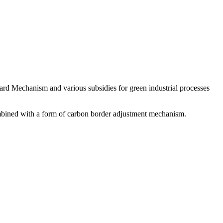
ard Mechanism and various subsidies for green industrial processes
‌​​ ‌‌​ ‌‍​ ​‍​ ‌​​ ‌​​ ​‍​ ‍​‌‍​‌​ ​‌​‍‌‍‌ ‌​‌ ‍‌‌ ​​‌‍‌‌​ ‌‌ ‌ ‌‍ ‌ ​‍‌‍‍ ​‍‌‍‌ ​​‌‍​‌‌ ‌​‌‍‍​​ ‌‌‍​ ‌‍ ‌‍ ‍‌ ‌​‌‍‌‌‌‍ ‍‌ ‌​‌‌​ ‌‍ ‌‌‍​‌‌‍ ​‌‍ ​‌‌​​‌ ​‍‌‍‍‌‌‍ ‍‌ ‌​​‍‌‌​ ‌‌‌​​‍‌‌ ‌‍‍ ‌‍‌‌‌ ‍‌​‍‌‌​ ​ ‌​‌​​‍‌‌​ ​ ‌​‌​​‍‌‌​ ​‍​ ​‍‌‍​‌‌‍​ ‌‍‌‍‌‍​ ​ ​ ​ ‍‌‌‍​‍​ ‌​​ ‌‍​ ‍​​ ​‍​ ​ ​‍‌‌​ ​‍​ ​‍​‍‌‌​ ‌‌‌​‌​​‍ ‍‌‍​ ‌‍‍​‌‍‍‌‌‍ ​‌‍‌​‌ ​‍‌‍‌‌‌‍ ‍​‍‌‌​ ‌‌‌​​‍‌‌ ‌‍‍ ‌‍‌‌‌ ‍‌​‍‌‌​ ​ ‌​‌​​‍‌‌​ ​ ‌​‌​​‍‌‌​ ​‍​ ​‍‌‍​‍​ ‍​​ ​ ‌‍​ ​ ‌​​ ​‍‌‍​‍‌‍‌​‌‍​‍​ ‌‌​ ​​‌‍‌‌​‍‌‌​ ​‍​ ​‍​‍‌‌​ ‌‌‌​‌​​‍ ‍‌ ‌​‌‍‌‌‌ ‍​‌ ‌​​‍‌‍‌ ​​‌‍‌‌‌ ​‍‌ ​ ‌ ​​‌‍‌‌‌‍​ ‌ ‌​‌‍‍‌‌ ‌‍‌‍‌‌​ ‌‌ ​​‌ ‌‌‌‍​‍‌‍ ​‌‍‍‌‌ ​ ‌‍‍​‌‍‌‌‌‍‌​​‍​‍‌ ‌