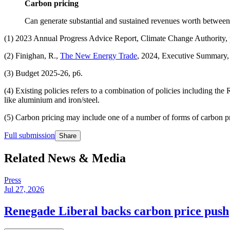
Carbon pricing​​​​‌ ‍ ​‍​‍‌‍ ‌ ​‍‌‍‍‌‌‍‌ ‌‍‍‌‌‍ ‍​‍​‍​ ‍‍​‍​‍‌ ​ ‌‍​‌‌‍ ‍‌‍‍‌‌ ‌​‌ ‍‌​‍ ‍‌‍‍‌‌‍ ​‍​‍​‍ ​​‍​‍‌‍‍​‌ ​‍‌‍‌‌‌‍‌‍​‍​‍​ ‍‍​‍​‍‌‍‍​‌ ‌​‌ ‌​‌ ​​​ ‍‍​‍ ​‍ ‌‍ ​‌‍ ‌‍​ ‌‍​‌‌‍ ​‌‍‍​‌‍ ‌ ​ ‌ ‌​​ ‍‍​ ​ ​ ​ ​ ​ ​ ​ ​‍ ‌‍‍‌‌‍ ‍‌ ‌​‌‍‌‌‌‍ ‍‌ ‌​​‍ ‌‍‌‌‌‍‌​‌‍‍‌‌ ‌​​‍ ‌‍ ‌‌‍ ‌‍‌​‌‍‌‌​ ‌‌ ​​‌ ​‍‌‍‌‌‌ ​ ‌‍‌‌‌‍ ‍‌ ‌​‌‍​‌‌ ‌​‌‍‍‌‌‍ ‌‍ ‍​ ‍ ‌‍‍‌‌‍‌​​ ‌‌‍‌​​ ‌ ​ ​ ​ ‍​‌‍‌‍​ ‌ ​ ‌‌​ ​‌​‍ ‌‌‍‌​‌‍​‍‌‍​‌‌‍​ ​‍ ‌​ ‌​​ ‌‍​ ‌​​ ​‌​‍ ‌​ ‍‌​ ​‍‌‍​‌‌‍‌‌​‍ ‌‌‍​‌‌‍​ ​ ‌​​ ‌‌​ ‌‍​ ​‍​ ‌​​ ‌​​ ​‍​ ‍​‌‍​‌​ ​‌​ ‍ ‌ ‌​‌ ‍‌‌ ​​‌‍‌‌​ ‌‌ ‌ ‌‍ ‌ ​‍‌‍‍ ​ ‍ ‌ ​​‌‍​‌‌ ‌​‌‍‍​​ ‌‌‍​ ‌‍ ‌‍ ‍‌ ‌​‌‍‌‌‌‍ ‍‌ ‌​​‍‌‌​ ‌‌‌​​‍‌‌ ‌‍‍ ‌‍‌‌‌ ‍‌​‍‌‌​ ​ ‌​‌​​‍‌‌​ ​ ‌​‌​​‍‌‌​ ​‍​ ​‍​ ​‍‌‍​ ​ ‌‌​ ‍‌​ ​‌​ ​‌​ ‌‍​ ​‍‌‍‌​​ ‍‌​ ​ ‌‍​‌​‍‌‌​ ​‍​ ​‍​‍‌‌​ ‌‌‌​‌​​‍ ‍‌ ​‍‌‍ ‌ ‌ ‌ ​ ​‍‌‌​ ‌‌‌​​‍‌‌ ‌‍‍ ‌‍‌‌‌ ‍‌​‍‌‌​ ​ ‌​‌​​‍‌‌​ ​ ‌​‌​​‍‌‌​ ​‍​ ​‍​ ‌‌​ ‍​​ ‍​‌‍‌​​ ‌‌‌‍‌‍​ ​‍‌‍​ ‌‍‌‍‌‍‌‍​ ​ ​ ‌​​‍‌‌​ ​‍​ ​‍​‍‌‌​ ‌‌‌​‌​​‍ ‍‌ ‌‍‌‍​‌‌‍ ​‌ ‌‌‌‍‌‌​‍‌‌​ ‌‌‌​​‍‌‌ ‌‍‍ ‌‍‌‌‌ ‍‌​‍‌‌​ ​ ‌​‌​​‍‌‌​ ​ ‌​‌​​‍‌‌​ ​‍​ ​‍​ ​‌‌‍​‌‌‍​ ‌‍‌‍​ ​‍​ ‍​​ ​ ​ ‍‌​ ‌‌​ ‌ ‌‍​‍​ ‌‌​‍‌‌​ ​‍​ ​‍​‍‌‌​ ‌‌‌​‌​​‍ ‍‌‍​ ‌‍‍​‌‍‍‌‌‍ ​‌‍‌​‌ ​‍‌‍‌‌‌‍ ‍​‍‌‌​ ‌‌‌​​‍‌‌ ‌‍‍ ‌‍‌‌‌ ‍‌​‍‌‌​ ​ ‌​‌​​‍‌‌​ ​ ‌​‌​​‍‌‌​ ​‍​ ​‍​ ​ ​ ​ ‌‍​‌​ ‌​​ ​​​ ‍​​ ​‌‌‍​ ​ ‍​​ ​‍‌‍‌‌​ ​ ​‍‌‌​ ​‍​ ​‍​‍‌‌​ ‌‌‌​‌​​‍ ‍‌ ‌​‌‍‌‌‌ ‍​‌ ‌​​ ‌‍​‍‌‍​‌‌ ​ ‌‍‌‌‌‌‌‌‌ ​‍‌‍ ​​ ‌‌‍‍​‌ ‌​‌ ‌​‌ ​​​‍‌‌​ ​ ‌​​‌​‍‌‌​ ​‍‌​‌‍​‍‌‌​ ​‍‌​‌‍‌‍ ​‌‍ ‌‍​ ‌‍​‌‌‍ ​‌‍‍​‌‍ ‌ ​ ‌ ‌​​‍‌‌​ ​ ‌​​‌​ ​ ​ ​ ​ ​ ​ ​ ​‍‌‍‌‍‍‌‌‍‌​​ ‌‌‍‌​​ ‌ ​ ​ ​ ‍​‌‍‌‍​ ‌ ​ ‌‌​ ​‌​‍ ‌‌‍‌​‌‍​‍‌‍​‌‌‍​ ​‍ ‌​ ‌​​ ‌‍​ ‌​​ ​‌​‍ ‌​ ‍‌​ ​‍‌‍​‌‌‍‌‌​‍ ‌‌‍​‌‌‍​ ​ ‌​​ ‌‌​ ‌‍​ ​‍​ ‌​​ ‌​​ ​‍​ ‍​‌‍​‌​ ​‌​‍‌‍‌ ‌​‌ ‍‌‌ ​​‌‍‌‌​ ‌‌ ‌ ‌‍ ‌ ​‍‌‍‍ ​‍‌‍‌ ​​‌‍​‌‌ ‌​‌‍‍​​ ‌‌‍​ ‌‍ ‌‍ ‍‌ ‌​‌‍‌‌‌‍ ‍‌ ‌​​‍‌‌​ ‌‌‌​​‍‌‌ ‌‍‍ ‌‍‌‌‌ ‍‌​‍‌‌​ ​ ‌​‌​​‍‌‌​ ​ ‌​‌​​‍‌‌​ ​‍​ ​‍​ ​‍‌‍​ ​ ‌‌​ ‍‌​ ​‌​ ​‌​ ‌‍​ ​‍‌‍‌​​ ‍‌​ ​ ‌‍​‌​‍‌‌​ ​‍​ ​‍​‍‌‌​ ‌‌‌​‌​​‍ ‍‌ ​‍‌‍ ‌ ‌ ‌ ​ ​‍‌‌​ ‌‌‌​​‍‌‌ ‌‍‍ ‌‍‌‌‌ ‍‌​‍‌‌​ ​ ‌​‌​​‍‌‌​ ​ ‌​‌​​‍‌‌​ ​‍​ ​‍​ ‌‌​ ‍​​ ‍​‌‍‌​​ ‌‌‌‍‌‍​ ​‍‌‍​ ‌‍‌‍‌‍‌‍​ ​ ​ ‌​​‍‌‌​ ​‍​ ​‍​‍‌‌​ ‌‌‌​‌​​‍ ‍‌ ‌‍‌‍​‌‌‍ ​‌ ‌‌‌‍‌‌​‍‌‌​ ‌‌‌​​‍‌‌ ‌‍‍ ‌‍‌‌‌ ‍‌​‍‌‌​ ​ ‌​‌​​‍‌‌​ ​ ‌​‌​​‍‌‌​ ​‍​ ​‍​ ​‌‌‍​‌‌‍​ ‌‍‌‍​ ​‍​ ‍​​ ​ ​ ‍‌​ ‌‌​ ‌ ‌‍​‍​ ‌‌​‍‌‌​ ​‍​ ​‍​‍‌‌​ ‌‌‌​‌​​‍ ‍‌‍​ ‌‍‍​‌‍‍‌‌‍ ​‌‍‌​‌ ​‍‌‍‌‌‌‍ ‍​‍‌‌​ ‌‌‌​​‍‌‌ ‌‍‍ ‌‍‌‌‌ ‍‌​‍‌‌​ ​ ‌​‌​​‍‌‌​ ​ ‌​‌​​‍‌‌​ ​‍​ ​‍​ ​ ​ ​ ‌‍​‌​ ‌​​ ​​​ ‍​​ ​‌‌‍​ ​ ‍​​ ​‍‌‍‌‌​ ​ ​‍‌‌​ ​‍​ ​‍​‍‌‌​ ‌‌‌​‌​​‍ ‍‌ ‌​‌‍‌‌‌ ‍​‌ ‌​​‍‌‍‌ ​​‌‍‌‌‌ ​‍‌ ​ ‌ ​​‌‍‌‌‌‍​ ‌ ‌​‌‍‍‌‌ ‌‍‌‍‌‌​ ‌‌ ​​‌ ‌‌‌‍​‍‌‍ ​‌‍‍‌‌ ​ ‌‍‍​‌‍‌‌‌‍‌​​‍​‍‌ ‌
Can generate substantial and sustained revenues worth between $18-46b per year annually.​​​​‌ ‍ ​‍​‍‌‍ ‌ ​‍‌‍‍‌‌‍‌ ‌‍‍‌‌‍ ‍​‍​‍​ ‍‍​‍​‍‌ ​ ‌‍​‌‌‍ ‍‌‍‍‌‌ ‌​‌ ‍‌​‍ ‍‌‍‍‌‌‍ ​‍​‍​‍ ​​‍​‍‌‍‍​‌ ​‍‌‍‌‌‌‍‌‍​‍​‍​ ‍‍​‍​‍‌‍‍​‌ ‌​‌ ‌​‌ ​​​ ‍‍​‍ ​‍ ‌‍ ​‌‍ ‌‍​ ‌‍​‌‌‍ ​‌‍‍​‌‍ ‌ ​ ‌ ‌​​ ‍‍​ ​ ​ ​ ​ ​ ​ ​ ​‍ ‌‍‍‌‌‍ ‍‌ ‌​‌‍‌‌‌‍ ‍‌ ‌​​‍ ‌‍‌‌‌‍‌​‌‍‍‌‌ ‌​​‍ ‌‍ ‌‌‍ ‌‍‌​‌‍‌‌​ ‌‌ ​​‌ ​‍‌‍‌‌‌ ​ ‌‍‌‌‌‍ ‍‌ ‌​‌‍​‌‌ ‌​‌‍‍‌‌‍ ‌‍ ‍​ ‍ ‌‍‍‌‌‍‌​​ ‌‌‍‌​​ ‌ ​ ​ ​ ‍​‌‍‌‍​ ‌ ​ ‌‌​ ​‌​‍ ‌‌‍‌​‌‍​‍‌‍​‌‌‍​ ​‍ ‌​ ‌​​ ‌‍​ ‌​​ ​‌​‍ ‌​ ‍‌​ ​‍‌‍​‌‌‍‌‌​‍ ‌‌‍​‌‌‍​ ​ ‌​​ ‌‌​ ‌‍​ ​‍​ ‌​​ ‌​​ ​‍​ ‍​‌‍​‌​ ​‌​ ‍ ‌ ‌​‌ ‍‌‌ ​​‌‍‌‌​ ‌‌ ‌ ‌‍ ‌ ​‍‌‍‍ ​ ‍ ‌ ​​‌‍​‌‌ ‌​‌‍‍​​ ‌‌‍​ ‌‍ ‌‍ ‍‌ ‌​‌‍‌‌‌‍ ‍‌ ‌​​‍‌‌​ ‌‌‌​​‍‌‌ ‌‍‍ ‌‍‌‌‌ ‍‌​‍‌‌​ ​ ‌​‌​​‍‌‌​ ​ ‌​‌​​‍‌‌​ ​‍​ ​‍​ ​‍‌‍​ ​ ‌‌​ ‍‌​ ​‌​ ​‌​ ‌‍​ ​‍‌‍‌​​ ‍‌​ ​ ‌‍​‌​‍‌‌​ ​‍​ ​‍​‍‌‌​ ‌‌‌​‌​​‍ ‍‌ ​‍‌‍ ‌ ‌ ‌ ​ ​‍‌‌​ ‌‌‌​​‍‌‌ ‌‍‍ ‌‍‌‌‌ ‍‌​‍‌‌​ ​ ‌​‌​​‍‌‌​ ​ ‌​‌​​‍‌‌​ ​‍​ ​‍​ ‌‌​ ‍​​ ‍​‌‍‌​​ ‌‌‌‍‌‍​ ​‍‌‍​ ‌‍‌‍‌‍‌‍​ ​ ​ ‌​​‍‌‌​ ​‍​ ​‍​‍‌‌​ ‌‌‌​‌​​‍ ‍‌ ‌‍‌‍​‌‌‍ ​‌ ‌‌‌‍‌‌​‍‌‌​ ‌‌‌​​‍‌‌ ‌‍‍ ‌‍‌‌‌ ‍‌​‍‌‌​ ​ ‌​‌​​‍‌‌​ ​ ‌​‌​​‍‌‌​ ​‍​ ​‍​ ​‌‌‍​‌​ ​​​ ‌​‌‍​ ​ ‌‌​ ‌​​ ‌ ​ ‌‍​ ​ ​ ‌‌​ ​​​‍‌‌​ ​‍​ ​‍​‍‌‌​ ‌‌‌​‌​​‍ ‍‌‍​ ‌‍‍​‌‍‍‌‌‍ ​‌‍‌​‌ ​‍‌‍‌‌‌‍ ‍​‍‌‌​ ‌‌‌​​‍‌‌ ‌‍‍ ‌‍‌‌‌ ‍‌​‍‌‌​ ​ ‌​‌​​‍‌‌​ ​ ‌​‌​​‍‌‌​ ​‍​ ​‍​ ​​​ ‌‍​ ​‍‌‍‌‍​ ‌‌​ ‌ ​ ​‌​ ‌ ‌‍​ ​ ​ ‌‍‌‍​ ​‌​‍‌‌​ ​‍​ ​‍​‍‌‌​ ‌‌‌​‌​​‍ ‍‌ ‌​‌‍‌‌‌ ‍​‌ ‌​​ ‌‍​‍‌‍​‌‌ ​ ‌‍‌‌‌‌‌‌‌ ​‍‌‍ ​​ ‌‌‍‍​‌ ‌​‌ ‌​‌ ​​​‍‌‌​ ​ ‌​​‌​‍‌‌​ ​‍‌​‌‍​‍‌‌​ ​‍‌​‌‍‌‍ ​‌‍ ‌‍​ ‌‍​‌‌‍ ​‌‍‍​‌‍ ‌ ​ ‌ ‌​​‍‌‌​ ​ ‌​​‌​ ​ ​ ​ ​ ​ ​ ​ ​‍‌‍‌‍‍‌‌‍‌​​ ‌‌‍‌​​ ‌ ​ ​ ​ ‍​‌‍‌‍​ ‌ ​ ‌‌​ ​‌​‍ ‌‌‍‌​‌‍​‍‌‍​‌‌‍​ ​‍ ‌​ ‌​​ ‌‍​ ‌​​ ​‌​‍ ‌​ ‍‌​ ​‍‌‍​‌‌‍‌‌​‍ ‌‌‍​‌‌‍​ ​ ‌​​ ‌‌​ ‌‍​ ​‍​ ‌​​ ‌​​ ​‍​ ‍​‌‍​‌​ ​‌​‍‌‍‌ ‌​‌ ‍‌‌ ​​‌‍‌‌​ ‌‌ ‌ ‌‍ ‌ ​‍‌‍‍ ​‍‌‍‌ ​​‌‍​‌‌ ‌​‌‍‍​​ ‌‌‍​ ‌‍ ‌‍ ‍‌ ‌​‌‍‌‌‌‍ ‍‌ ‌​​‍‌
(1) 2023 Annual Progress Advice Report, Climate Change Authority, p.4, 1 July 2025​​​​‌ ‍ ​‍​‍‌‍ ‌ ​‍‌‍‍‌‌‍‌ ‌‍‍‌‌‍ ‍​‍​‍​ ‍‍​‍​‍‌ ​ ‌‍​‌‌‍ ‍‌‍‍‌‌ ‌​‌ ‍‌​‍ ‍‌‍‍‌‌‍ ​‍​‍​‍ ​​‍​‍‌‍‍​‌ ​‍‌‍‌‌‌‍‌‍​‍​‍​ ‍‍​‍​‍‌‍‍​‌ ‌​‌ ‌​‌ ​​​ ‍‍​‍ ​‍ ‌‍ ​‌‍ ‌‍​ ‌‍​‌‌‍ ​‌‍‍​‌‍ ‌ ​ ‌ ‌​​ ‍‍​ ​ ​ ​ ​ ​ ​ ​ ​‍ ‌‍‍‌‌‍ ‍‌ ‌​‌‍‌‌‌‍ ‍‌ ‌​​‍ ‌‍‌‌‌‍‌​‌‍‍‌‌ ‌​​‍ ‌‍ ‌‌‍ ‌‍‌​‌‍‌‌​ ‌‌ ​​‌ ​‍‌‍‌‌‌ ​ ‌‍‌‌‌‍ ‍‌ ‌​‌‍​‌‌ ‌​‌‍‍‌‌‍ ‌‍ ‍​ ‍ ‌‍‍‌‌‍‌​​ ‌‌‍‌​​ ‌ ​ ​ ​ ‍​‌‍‌‍​ ‌ ​ ‌‌​ ​‌​‍ ‌‌‍‌​‌‍​‍‌‍​‌‌‍​ ​‍ ‌​ ‌​​ ‌‍​ ‌​​ ​‌​‍ ‌​ ‍‌​ ​‍‌‍​‌‌‍‌‌​‍ ‌‌‍​‌‌‍​ ​ ‌​​ ‌‌​ ‌‍​ ​‍​ ‌​​ ‌​​ ​‍​ ‍​‌‍​‌​ ​‌​ ‍ ‌ ‌​‌ ‍‌‌ ​​‌‍‌‌​ ‌‌ ‌ ‌‍ ‌ ​‍‌‍‍ ​ ‍ ‌ ​​‌‍​‌‌ ‌​‌‍‍​​ ‌‌‍​ ‌‍ ‌‍ ‍‌ ‌​‌‍‌‌‌‍ ‍‌ ‌​‌‌​ ‌‍ ‌‌‍​‌‌‍ ​‌‍ ​‌‌​​‌ ​‍‌‍‍‌‌‍ ‍‌ ‌​​‍‌‌​ ‌‌‌​​‍‌‌ ‌‍‍ ‌‍‌‌‌ ‍‌​‍‌‌​ ​ ‌​‌​​‍‌‌​ ​ ‌​‌​​‍‌‌​ ​‍​ ​‍‌‍​‌‌‍​‌‌‍‌‍​ ‌‌‌‍‌‍‌‍‌​‌‍‌‌​ ​​‌‍​ ‌‍​‍​ ​‍‌‍​‍​‍‌‌​ ​‍​ ​‍​‍‌‌​ ‌‌‌​‌​​‍ ‍‌‍​ ‌‍‍​‌‍‍‌‌‍ ​‌‍‌​‌ ​‍‌‍‌‌‌‍ ‍​‍‌‌​ ‌‌‌​​‍‌‌ ‌‍‍ ‌‍‌‌‌ ‍‌​‍‌‌​ ​ ‌​‌​​‍‌‌​ ​ ‌​‌​​‍‌‌​ ​‍​ ​‍​ ‌‍​ ‌​‌‍​‌​ ‌‌‌‍​ ​ ‌ ‌‍​‍​ ‌ ​ ​‍​ ​ ​ ‌ ​ ‍‌​‍‌‌​ ​‍​ ​‍​‍‌‌​ ‌‌‌​‌​​‍ ‍‌ ‌​‌‍‌‌‌ ‍​‌ ‌​​ ‌‍​‍‌‍​‌‌ ​ ‌‍‌‌‌‌‌‌‌ ​‍‌‍ ​​ ‌‌‍‍​‌ ‌​‌ ‌​‌ ​​​‍‌‌​ ​ ‌​​‌​‍‌‌​ ​‍‌​‌‍​‍‌‌​ ​‍‌​‌‍‌‍ ​‌‍ ‌‍​ ‌‍​‌‌‍ ​‌‍‍​‌‍ ‌ ​ ‌ ‌​​‍‌‌​ ​ ‌​​‌​ ​ ​ ​ ​ ​ ​ ​ ​‍‌‍‌‍‍‌‌‍‌​​ ‌‌‍‌​​ ‌ ​ ​ ​ ‍​‌‍‌‍​ ‌ ​ ‌‌​ ​‌​‍ ‌‌‍‌​‌‍​‍‌‍​‌‌‍​ ​‍ ‌​ ‌​​ ‌‍​ ‌​​ ​‌​‍ ‌​ ‍‌​ ​‍‌‍​‌‌‍‌‌​‍ ‌‌‍​‌‌‍​ ​ ‌​​ ‌‌​ ‌‍​ ​‍​ ‌​​ ‌​​ ​‍​ ‍​‌‍​‌​ ​‌​‍‌‍‌ ‌​‌ ‍‌‌ ​​‌‍‌‌​ ‌‌ ‌ ‌‍ ‌ ​‍‌‍‍ ​‍‌‍‌ ​​‌‍​‌‌ ‌​‌‍‍​​ ‌‌‍​ ‌‍ ‌‍ ‍‌ ‌​‌‍‌‌‌‍ ‍‌ ‌​‌‌​ ‌‍ ‌‌‍​‌‌‍ ​‌‍ ​‌‌​​‌ ​‍‌‍‍‌‌‍ ‍‌ ‌​​‍‌‌​ ‌‌‌​​‍‌‌ ‌‍‍ ‌‍‌‌‌ ‍‌​‍‌‌​ ​ ‌​‌​​‍‌‌​ ​ ‌​‌​​‍‌‌​ ​‍​ ​‍‌‍​‌‌‍​‌
(2) Finighan, R., ​​​​‌ ‍ ​‍​‍‌‍ ‌ ​‍‌‍‍‌‌‍‌ ‌‍‍‌‌‍ ‍​‍​‍​ ‍‍​‍​‍‌ ​ ‌‍​‌‌‍ ‍‌‍‍‌‌ ‌​‌ ‍‌​‍ ‍‌‍‍‌‌‍ ​‍​‍​‍ ​​‍​‍‌‍‍​‌ ​‍‌‍‌‌‌‍‌‍​‍​‍​ ‍‍​‍​‍‌‍‍​‌ ‌​‌ ‌​‌ ​​​ ‍‍​‍ ​‍ ‌‍ ​‌‍ ‌‍​ ‌‍​‌‌‍ ​‌‍‍​‌‍ ‌ ​ ‌ ‌​​ ‍‍​ ​ ​ ​ ​ ​ ​ ​ ​‍ ‌‍‍‌‌‍ ‍‌ ‌​‌‍‌‌‌‍ ‍‌ ‌​​‍ ‌‍‌‌‌‍‌​‌‍‍‌‌ ‌​​‍ ‌‍ ‌‌‍ ‌‍‌​‌‍‌‌​ ‌‌ ​​‌ ​‍‌‍‌‌‌ ​ ‌‍‌‌‌‍ ‍‌ ‌​‌‍​‌‌ ‌​‌‍‍‌‌‍ ‌‍ ‍​ ‍ ‌‍‍‌‌‍‌​​ ‌‌‍‌​​ ‌ ​ ​ ​ ‍​‌‍‌‍​ ‌ ​ ‌‌​ ​‌​‍ ‌‌‍‌​‌‍​‍‌‍​‌‌‍​ ​‍ ‌​ ‌​​ ‌‍​ ‌​​ ​‌​‍ ‌​ ‍‌​ ​‍‌‍​‌‌‍‌‌​‍ ‌‌‍​‌‌‍​ ​ ‌​​ ‌‌​ ‌‍​ ​‍​ ‌​​ ‌​​ ​‍​ ‍​‌‍​‌​ ​‌​ ‍ ‌ ‌​‌ ‍‌‌ ​​‌‍‌‌​ ‌‌ ‌ ‌‍ ‌ ​‍‌‍‍ ​ ‍ ‌ ​​‌‍​‌‌ ‌​‌‍‍​​ ‌‌‍​ ‌‍ ‌‍ ‍‌ ‌​‌‍‌‌‌‍ ‍‌ ‌​‌‌​ ‌‍ ‌‌‍​‌‌‍ ​‌‍ ​‌‌​​‌ ​‍‌‍‍‌‌‍ ‍‌ ‌​​‍‌‌​ ‌‌‌​​‍‌‌ ‌‍‍ ‌‍‌‌‌ ‍‌​‍‌‌​ ​ ‌​‌​​‍‌‌​ ​ ‌​‌​​‍‌‌​ ​‍​ ​‍​ ‍​​ ​‍​ ‌‍​ ​‍​ ​ ​ ‌​​ ​‌​ ‍‌​ ​‌‌‍​‍‌‍​‍​ ‌ ​‍‌‌​ ​‍​ ​‍​‍‌‌​ ‌‌‌​‌​​‍ ‍‌‍​ ‌‍‍​‌‍‍‌‌‍ ​‌‍‌​‌ ​‍‌‍‌‌‌‍ ‍​‍‌‌​ ‌‌‌​​‍‌‌ ‌‍‍ ‌‍‌‌‌ ‍‌​‍‌‌​ ​ ‌​‌​​‍‌‌​ ​ ‌​‌​​‍‌‌​ ​‍​ ​‍​ ​ ​ ​‍​ ​‍‌‍‌​‌‍​ ​ ‌ ​ ‌​‌‍‌‍‌‍​‌‌‍​ ​ ​​​ ​‍​‍‌‌​ ​‍​ ​‍​‍‌‌​ ‌‌‌​‌​​‍ ‍‌ ‌​‌‍‌‌‌ ‍​‌ ‌​​ ‌‍​‍‌‍​‌‌ ​ ‌‍‌‌‌‌‌‌‌ ​‍‌‍ ​​ ‌‌‍‍​‌ ‌​‌ ‌​‌ ​​​‍‌‌​ ​ ‌​​‌​‍‌‌​ ​‍‌​‌‍​‍‌‌​ ​‍‌​‌‍‌‍ ​‌‍ ‌‍​ ‌‍​‌‌‍ ​‌‍‍​‌‍ ‌ ​ ‌ ‌​​‍‌‌​ ​ ‌​​‌​ ​ ​ ​ ​ ​ ​ ​ ​‍‌‍‌‍‍‌‌‍‌​​ ‌‌‍‌​​ ‌ ​ ​ ​ ‍​‌‍‌‍​ ‌ ​ ‌‌​ ​‌​‍ ‌‌‍‌​‌‍​‍‌‍​‌‌‍​ ​‍ ‌​ ‌​​ ‌‍​ ‌​​ ​‌​‍ ‌​ ‍‌​ ​‍‌‍​‌‌‍‌‌​‍ ‌‌‍​‌‌‍​ ​ ‌​​ ‌‌​ ‌‍​ ​‍​ ‌​​ ‌​​ ​‍​ ‍​‌‍​‌​ ​‌​‍‌‍‌ ‌​‌ ‍‌‌ ​​‌‍‌‌​ ‌‌ ‌ ‌‍ ‌ ​‍‌‍‍ ​‍‌‍‌ ​​‌‍​‌‌ ‌​‌‍‍​​ ‌‌‍​ ‌‍ ‌‍ ‍‌ ‌​‌‍‌‌‌‍ ‍‌ ‌​‌‌​ ‌‍ ‌‌‍​‌‌‍ ​‌‍ ​‌‌​​‌ ​‍‌‍‍‌‌‍ ‍‌ ‌​​‍‌‌​ ‌‌‌​​‍‌‌ ‌‍‍ ‌‍‌‌‌ ‍‌​‍‌‌​ ​ ‌​‌​​‍‌‌​ ​ ‌​‌​​‍‌‌​ ​‍​ ​‍​ ‍​​ ​‍​ ‌‍​ ​‍​ ​ ​ ‌​​ ​‌​ ‍‌​ ​‌‌‍​‍‌‍​‍​ ‌ ​‍‌‌​ ​‍​ ​‍​‍‌‌​ ‌‌‌​‌​​‍ ‍‌‍​ ‌‍‍​‌‍‍‌‌‍ ​‌‍‌​‌ ​‍‌‍‌‌‌‍ ‍​‍‌‌​ ‌‌‌​​‍‌‌ ‌‍‍ ‌‍‌‌‌ ‍‌​‍‌‌​ ​ ‌​‌​​‍‌‌​ ​ ‌​‌​​‍‌‌​ ​‍​ ​‍​ ​ ​ ​‍​ ​‍‌‍‌​‌‍​ ​ ‌ ​ ‌​‌‍‌‍‌‍​‌‌‍​ ​ ​​​ ​‍​‍‌‌​ ​‍​ ​‍​‍‌‌​ ‌‌‌​‌​​‍ ‍‌ ‌​‌‍‌‌‌ ‍​‌ ‌​​‍‌‍‌ ​​‌‍‌‌‌ ​‍‌ ​ ‌ ​​‌‍‌‌‌‍​ ‌ ‌​‌‍‍‌‌ ‌‍‌‍‌‌​ ‌‌ ​​‌ ‌‌‌‍​‍‌‍ ​‌‍‍‌‌ ​ ‌‍‍​‌‍‌‌‌‍‌​​‍​‍‌ ‌
The New Energy Trade​​​​‌ ‍ ​‍​‍‌‍ ‌ ​‍‌‍‍‌‌‍‌ ‌‍‍‌‌‍ ‍​‍​‍​ ‍‍​‍​‍‌ ​ ‌‍​‌‌‍ ‍‌‍‍‌‌ ‌​‌ ‍‌​‍ ‍‌‍‍‌‌‍ ​‍​‍​‍ ​​‍​‍‌‍‍​‌ ​‍‌‍‌‌‌‍‌‍​‍​‍​ ‍‍​‍​‍‌‍‍​‌ ‌​‌ ‌​‌ ​​​ ‍‍​‍ ​‍ ‌‍ ​‌‍ ‌‍​ ‌‍​‌‌‍ ​‌‍‍​‌‍ ‌ ​ ‌ ‌​​ ‍‍​ ​ ​ ​ ​ ​ ​ ​ ​‍ ‌‍‍‌‌‍ ‍‌ ‌​‌‍‌‌‌‍ ‍‌ ‌​​‍ ‌‍‌‌‌‍‌​‌‍‍‌‌ ‌​​‍ ‌‍ ‌‌‍ ‌‍‌​‌‍‌‌​ ‌‌ ​​‌ ​‍‌‍‌‌‌ ​ ‌‍‌‌‌‍ ‍‌ ‌​‌‍​‌‌ ‌​‌‍‍‌‌‍ ‌‍ ‍​ ‍ ‌‍‍‌‌‍‌​​ ‌‌‍‌​​ ‌ ​ ​ ​ ‍​‌‍‌‍​ ‌ ​ ‌‌​ ​‌​‍ ‌‌‍‌​‌‍​‍‌‍​‌‌‍​ ​‍ ‌​ ‌​​ ‌‍​ ‌​​ ​‌​‍ ‌​ ‍‌​ ​‍‌‍​‌‌‍‌‌​‍ ‌‌‍​‌‌‍​ ​ ‌​​ ‌‌​ ‌‍​ ​‍​ ‌​​ ‌​​ ​‍​ ‍​‌‍​‌​ ​‌​ ‍ ‌ ‌​‌ ‍‌‌ ​​‌‍‌‌​ ‌‌ ‌ ‌‍ ‌ ​‍‌‍‍ ​ ‍ ‌ ​​‌‍​‌‌ ‌​‌‍‍​​ ‌‌‍​ ‌‍ ‌‍ ‍‌ ‌​‌‍‌‌‌‍ ‍‌ ‌​‌‌​ ‌‍ ‌‌‍​‌‌‍ ​‌‍ ​‌‌​​‌ ​‍‌‍‍‌‌‍ ‍‌ ‌​​‍‌‌​ ‌‌‌​​‍‌‌ ‌‍‍ ‌‍‌‌‌ ‍‌​‍‌‌​ ​ ‌​‌​​‍‌‌​ ​ ‌​‌​​‍‌‌​ ​‍​ ​‍​ ‍​​ ​‍​ ‌‍​ ​‍​ ​ ​ ‌​​ ​‌​ ‍‌​ ​‌‌‍​‍‌‍​‍​ ‌ ​‍‌‌​ ​‍​ ​‍​‍‌‌​ ‌‌‌​‌​​‍ ‍‌‍​ ‌‍‍​‌‍‍‌‌‍ ​‌‍‌​‌ ​‍‌‍‌‌‌‍ ‍​‍‌‌​ ‌‌‌​​‍‌‌ ‌‍‍ ‌‍‌‌‌ ‍‌​‍‌‌​ ​ ‌​‌​​‍‌‌​ ​ ‌​‌​​‍‌‌​ ​‍​ ​‍​ ‌ ​ ‌‌‌‍​‍​ ‌‍‌‍​‍​ ‍‌‌‍​ ​ ‍‌​ ‌‍​ ‍‌‌‍‌‌‌‍​‍​‍‌‌​ ​‍​ ​‍​‍‌‌​ ‌‌‌​‌​​‍ ‍‌ ‌​‌‍‌‌‌ ‍​‌ ‌​​ ‌‍​‍‌‍​‌‌ ​ ‌‍‌‌‌‌‌‌‌ ​‍‌‍ ​​ ‌‌‍‍​‌ ‌​‌ ‌​‌ ​​​‍‌‌​ ​ ‌​​‌​‍‌‌​ ​‍‌​‌‍​‍‌‌​ ​‍‌​‌‍‌‍ ​‌‍ ‌‍​ ‌‍​‌‌‍ ​‌‍‍​‌‍ ‌ ​ ‌ ‌​​‍‌‌​ ​ ‌​​‌​ ​ ​ ​ ​ ​ ​ ​ ​‍‌‍‌‍‍‌‌‍‌​​ ‌‌‍‌​​ ‌ ​ ​ ​ ‍​‌‍‌‍​ ‌ ​ ‌‌​ ​‌​‍ ‌‌‍‌​‌‍​‍‌‍​‌‌‍​ ​‍ ‌​ ‌​​ ‌‍​ ‌​​ ​‌​‍ ‌​ ‍‌​ ​‍‌‍​‌‌‍‌‌​‍ ‌‌‍​‌‌‍​ ​ ‌​​ ‌‌​ ‌‍​ ​‍​ ‌​​ ‌​​ ​‍​ ‍​‌‍​‌​ ​‌​‍‌‍‌ ‌​‌ ‍‌‌ ​​‌‍‌‌​ ‌‌ ‌ ‌‍ ‌ ​‍‌‍‍ ​‍‌‍‌ ​​‌‍​‌‌ ‌​‌‍‍​​ ‌‌‍​ ‌‍ ‌‍ ‍‌ ‌​‌‍‌‌‌‍ ‍‌ ‌​‌‌​ ‌‍ ‌‌‍​‌‌‍ ​‌‍ ​‌‌​​‌ ​‍‌‍‍‌‌‍ ‍‌ ‌​​‍‌‌​ ‌‌‌​​‍‌‌ ‌‍‍ ‌‍‌‌‌ ‍‌​‍‌‌​ ​ ‌​‌​​‍‌‌​ ​ ‌​‌​​‍‌‌​ ​‍​ ​‍​ ‍​​ ​‍​ ‌‍​ ​‍​ ​ ​ ‌​​ ​‌​ ‍‌​ ​‌‌‍​‍‌‍​‍​ ‌ ​‍‌‌​ ​‍​ ​‍​‍‌‌​ ‌‌‌​‌​​‍ ‍‌‍​ ‌‍‍​‌‍‍‌‌‍ ​‌‍‌​‌ ​‍‌‍‌‌‌‍ ‍​‍‌‌​ ‌‌‌​​‍‌‌ ‌‍‍ ‌‍‌‌‌ ‍‌​‍‌‌​ ​ ‌​‌​​‍‌‌​ ​ ‌​‌​​‍‌‌​ ​‍​ ​‍​ ‌ ​ ‌‌‌‍​‍​ ‌‍‌‍​‍​ ‍‌‌‍​ ​ ‍‌​ ‌‍​ ‍‌‌‍‌‌‌‍​‍​‍‌‌​ ​‍​ ​‍​‍‌‌​ ‌‌‌​‌​​‍ ‍‌ ‌​‌‍‌‌‌ ‍​‌ ‌​​‍‌‍‌ ​​‌‍‌‌‌ ​‍‌ ​ ‌ ​​‌‍‌‌‌‍​ ‌ ‌​‌‍‍‌‌ ‌‍‌‍‌‌​ ‌‌ ​​‌ ‌‌‌‍​‍‌‍ ​‌‍‍‌‌ ​ ‌‍‍​‌‍‌‌‌‍‌​​‍​‍‌ ‌
, 2024, Executive Summary, p.27​​​​‌ ‍ ​‍​‍‌‍ ‌ ​‍‌‍‍‌‌‍‌ ‌‍‍‌‌‍ ‍​‍​‍​ ‍‍​‍​‍‌ ​ ‌‍​‌‌‍ ‍‌‍‍‌‌ ‌​‌ ‍‌​‍ ‍‌‍‍‌‌‍ ​‍​‍​‍ ​​‍​‍‌‍‍​‌ ​‍‌‍‌‌‌‍‌‍​‍​‍​ ‍‍​‍​‍‌‍‍​‌ ‌​‌ ‌​‌ ​​​ ‍‍​‍ ​‍ ‌‍ ​‌‍ ‌‍​ ‌‍​‌‌‍ ​‌‍‍​‌‍ ‌ ​ ‌ ‌​​ ‍‍​ ​ ​ ​ ​ ​ ​ ​ ​‍ ‌‍‍‌‌‍ ‍‌ ‌​‌‍‌‌‌‍ ‍‌ ‌​​‍ ‌‍‌‌‌‍‌​‌‍‍‌‌ ‌​​‍ ‌‍ ‌‌‍ ‌‍‌​‌‍‌‌​ ‌‌ ​​‌ ​‍‌‍‌‌‌ ​ ‌‍‌‌‌‍ ‍‌ ‌​‌‍​‌‌ ‌​‌‍‍‌‌‍ ‌‍ ‍​ ‍ ‌‍‍‌‌‍‌​​ ‌‌‍‌​​ ‌ ​ ​ ​ ‍​‌‍‌‍​ ‌ ​ ‌‌​ ​‌​‍ ‌‌‍‌​‌‍​‍‌‍​‌‌‍​ ​‍ ‌​ ‌​​ ‌‍​ ‌​​ ​‌​‍ ‌​ ‍‌​ ​‍‌‍​‌‌‍‌‌​‍ ‌‌‍​‌‌‍​ ​ ‌​​ ‌‌​ ‌‍​ ​‍​ ‌​​ ‌​​ ​‍​ ‍​‌‍​‌​ ​‌​ ‍ ‌ ‌​‌ ‍‌‌ ​​‌‍‌‌​ ‌‌ ‌ ‌‍ ‌ ​‍‌‍‍ ​ ‍ ‌ ​​‌‍​‌‌ ‌​‌‍‍​​ ‌‌‍​ ‌‍ ‌‍ ‍‌ ‌​‌‍‌‌‌‍ ‍‌ ‌​‌‌​ ‌‍ ‌‌‍​‌‌‍ ​‌‍ ​‌‌​​‌ ​‍‌‍‍‌‌‍ ‍‌ ‌​​‍‌‌​ ‌‌‌​​‍‌‌ ‌‍‍ ‌‍‌‌‌ ‍‌​‍‌‌​ ​ ‌​‌​​‍‌‌​ ​ ‌​‌​​‍‌‌​ ​‍​ ​‍​ ‍​​ ​‍​ ‌‍​ ​‍​ ​ ​ ‌​​ ​‌​ ‍‌​ ​‌‌‍​‍‌‍​‍​ ‌ ​‍‌‌​ ​‍​ ​‍​‍‌‌​ ‌‌‌​‌​​‍ ‍‌‍​ ‌‍‍​‌‍‍‌‌‍ ​‌‍‌​‌ ​‍‌‍‌‌‌‍ ‍​‍‌‌​ ‌‌‌​​‍‌‌ ‌‍‍ ‌‍‌‌‌ ‍‌​‍‌‌​ ​ ‌​‌​​‍‌‌​ ​ ‌​‌​​‍‌‌​ ​‍​ ​‍‌‍​ ​ ​‌​ ‌​‌‍​‌​ ‍​​ ‌‌​ ‌ ​ ‍‌​ ‍​‌‍‌‍​ ‌​​ ​‍​‍‌‌​ ​‍​ ​‍​‍‌‌​ ‌‌‌​‌​​‍ ‍‌ ‌​‌‍‌‌‌ ‍​‌ ‌​​ ‌‍​‍‌‍​‌‌ ​ ‌‍‌‌‌‌‌‌‌ ​‍‌‍ ​​ ‌‌‍‍​‌ ‌​‌ ‌​‌ ​​​‍‌‌​ ​ ‌​​‌​‍‌‌​ ​‍‌​‌‍​‍‌‌​ ​‍‌​‌‍‌‍ ​‌‍ ‌‍​ ‌‍​‌‌‍ ​‌‍‍​‌‍ ‌ ​ ‌ ‌​​‍‌‌​ ​ ‌​​‌​ ​ ​ ​ ​ ​ ​ ​ ​‍‌‍‌‍‍‌‌‍‌​​ ‌‌‍‌​​ ‌ ​ ​ ​ ‍​‌‍‌‍​ ‌ ​ ‌‌​ ​‌​‍ ‌‌‍‌​‌‍​‍‌‍​‌‌‍​ ​‍ ‌​ ‌​​ ‌‍​ ‌​​ ​‌​‍ ‌​ ‍‌​ ​‍‌‍​‌‌‍‌‌​‍ ‌‌‍​‌‌‍​ ​ ‌​​ ‌‌​ ‌‍​ ​‍​ ‌​​ ‌​​ ​‍​ ‍​‌‍​‌​ ​‌​‍‌‍‌ ‌​‌ ‍‌‌ ​​‌‍‌‌​ ‌‌ ‌ ‌‍ ‌ ​‍‌‍‍ ​‍‌‍‌ ​​‌‍​‌‌ ‌​‌‍‍​​ ‌‌‍​ ‌‍ ‌‍ ‍‌ ‌​‌‍‌‌‌‍ ‍‌ ‌​‌‌​ ‌‍ ‌‌‍​‌‌‍ ​‌‍ ​‌‌​​‌ ​‍‌‍‍‌‌‍ ‍‌ ‌​​‍‌‌​ ‌‌‌​​‍‌‌ ‌‍‍ ‌‍‌‌‌ ‍‌​‍‌‌​ ​ ‌​‌​​‍‌‌​ ​ ‌​‌​​‍‌‌​ ​‍​ ​‍​ ‍​​ ​‍​ ‌‍​ ​‍​ ​ ​ ‌​​ ​‌​ ‍‌​ ​‌‌‍​‍‌‍​‍​ ‌ ​‍‌‌​ ​‍​ ​‍​‍‌‌​ ‌‌‌​‌​​‍ ‍‌‍​ ‌‍‍​‌‍‍‌‌‍ ​‌‍‌​‌ ​
(3) Budget 2025-26, p6.​​​​‌ ‍ ​‍​‍‌‍ ‌ ​‍‌‍‍‌‌‍‌ ‌‍‍‌‌‍ ‍​‍​‍​ ‍‍​‍​‍‌ ​ ‌‍​‌‌‍ ‍‌‍‍‌‌ ‌​‌ ‍‌​‍ ‍‌‍‍‌‌‍ ​‍​‍​‍ ​​‍​‍‌‍‍​‌ ​‍‌‍‌‌‌‍‌‍​‍​‍​ ‍‍​‍​‍‌‍‍​‌ ‌​‌ ‌​‌ ​​​ ‍‍​‍ ​‍ ‌‍ ​‌‍ ‌‍​ ‌‍​‌‌‍ ​‌‍‍​‌‍ ‌ ​ ‌ ‌​​ ‍‍​ ​ ​ ​ ​ ​ ​ ​ ​‍ ‌‍‍‌‌‍ ‍‌ ‌​‌‍‌‌‌‍ ‍‌ ‌​​‍ ‌‍‌‌‌‍‌​‌‍‍‌‌ ‌​​‍ ‌‍ ‌‌‍ ‌‍‌​‌‍‌‌​ ‌‌ ​​‌ ​‍‌‍‌‌‌ ​ ‌‍‌‌‌‍ ‍‌ ‌​‌‍​‌‌ ‌​‌‍‍‌‌‍ ‌‍ ‍​ ‍ ‌‍‍‌‌‍‌​​ ‌‌‍‌​​ ‌ ​ ​ ​ ‍​‌‍‌‍​ ‌ ​ ‌‌​ ​‌​‍ ‌‌‍‌​‌‍​‍‌‍​‌‌‍​ ​‍ ‌​ ‌​​ ‌‍​ ‌​​ ​‌​‍ ‌​ ‍‌​ ​‍‌‍​‌‌‍‌‌​‍ ‌‌‍​‌‌‍​ ​ ‌​​ ‌‌​ ‌‍​ ​‍​ ‌​​ ‌​​ ​‍​ ‍​‌‍​‌​ ​‌​ ‍ ‌ ‌​‌ ‍‌‌ ​​‌‍‌‌​ ‌‌ ‌ ‌‍ ‌ ​‍‌‍‍ ​ ‍ ‌ ​​‌‍​‌‌ ‌​‌‍‍​​ ‌‌‍​ ‌‍ ‌‍ ‍‌ ‌​‌‍‌‌‌‍ ‍‌ ‌​‌‌​ ‌‍ ‌‌‍​‌‌‍ ​‌‍ ​‌‌​​‌ ​‍‌‍‍‌‌‍ ‍‌ ‌​​‍‌‌​ ‌‌‌​​‍‌‌ ‌‍‍ ‌‍‌‌‌ ‍‌​‍‌‌​ ​ ‌​‌​​‍‌‌​ ​ ‌​‌​​‍‌‌​ ​‍​ ​‍‌‍​‍​ ​‍​ ​‌​ ‌​‌‍​‌​ ‌‍​ ‍‌‌‍‌‌‌‍‌​​ ​‍​ ‌​​ ‌‍​‍‌‌​ ​‍​ ​‍​‍‌‌​ ‌‌‌​‌​​‍ ‍‌‍​ ‌‍‍​‌‍‍‌‌‍ ​‌‍‌​‌ ​‍‌‍‌‌‌‍ ‍​‍‌‌​ ‌‌‌​​‍‌‌ ‌‍‍ ‌‍‌‌‌ ‍‌​‍‌‌​ ​ ‌​‌​​‍‌‌​ ​ ‌​‌​​‍‌‌​ ​‍​ ​‍​ ​ ‌‍​‍‌‍​‌‌‍‌‍​ ​ ​ ‍​​ ‍‌​ ‌‍‌‍‌‌​ ​‍​ ​ ‌‍​‍​‍‌‌​ ​‍​ ​‍​‍‌‌​ ‌‌‌​‌​​‍ ‍‌ ‌​‌‍‌‌‌ ‍​‌ ‌​​ ‌‍​‍‌‍​‌‌ ​ ‌‍‌‌‌‌‌‌‌ ​‍‌‍ ​​ ‌‌‍‍​‌ ‌​‌ ‌​‌ ​​​‍‌‌​ ​ ‌​​‌​‍‌‌​ ​‍‌​‌‍​‍‌‌​ ​‍‌​‌‍‌‍ ​‌‍ ‌‍​ ‌‍​‌‌‍ ​‌‍‍​‌‍ ‌ ​ ‌ ‌​​‍‌‌​ ​ ‌​​‌​ ​ ​ ​ ​ ​ ​ ​ ​‍‌‍‌‍‍‌‌‍‌​​ ‌‌‍‌​​ ‌ ​ ​ ​ ‍​‌‍‌‍​ ‌ ​ ‌‌​ ​‌​‍ ‌‌‍‌​‌‍​‍‌‍​‌‌‍​ ​‍ ‌​ ‌​​ ‌‍​ ‌​​ ​‌​‍ ‌​ ‍‌​ ​‍‌‍​‌‌‍‌‌​‍ ‌‌‍​‌‌‍​ ​ ‌​​ ‌‌​ ‌‍​ ​‍​ ‌​​ ‌​​ ​‍​ ‍​‌‍​‌​ ​‌​‍‌‍‌ ‌​‌ ‍‌‌ ​​‌‍‌‌​ ‌‌ ‌ ‌‍ ‌ ​‍‌‍‍ ​‍‌‍‌ ​​‌‍​‌‌ ‌​‌‍‍​​ ‌‌‍​ ‌‍ ‌‍ ‍‌ ‌​‌‍‌‌‌‍ ‍‌ ‌​‌‌​ ‌‍ ‌‌‍​‌‌‍ ​‌‍ ​‌‌​​‌ ​‍‌‍‍‌‌‍ ‍‌ ‌​​‍‌‌​ ‌‌‌​​‍‌‌ ‌‍‍ ‌‍‌‌‌ ‍‌​‍‌‌​ ​ ‌​‌​​‍‌‌​ ​ ‌​‌​​‍‌‌​ ​‍​ ​‍‌‍​‍​ ​‍​ ​‌​ ‌​‌‍​‌​ ‌‍​ ‍‌‌‍‌‌‌‍‌​​ ​‍​ ‌​​ ‌‍​‍‌‌​ ​‍​ ​‍​‍‌‌​ ‌‌‌​‌​​‍ ‍‌‍​ ‌‍‍​‌‍‍‌‌‍ ​‌‍‌​‌ ​‍‌‍‌‌‌‍ ‍​‍‌‌​ ‌‌‌​​‍‌‌ ‌‍‍ ‌‍‌‌‌ ‍‌​‍‌‌​ ​ ‌​‌​​‍‌‌​ ​ ‌​‌​​‍‌‌​ ​‍​ ​‍​ ​ ‌‍​‍‌‍​‌‌‍‌‍​ ​ ​ ‍​​ ‍‌​ ‌‍‌‍‌‌​ ​‍​ ​ ‌‍​‍​‍‌‌​ ​‍​ ​‍​‍‌‌​ ‌‌‌​‌​​‍ ‍‌ ‌​‌‍‌‌‌ ‍​‌ ‌​​‍‌‍‌ ​​‌‍‌‌‌ ​‍‌ ​ ‌ ​​‌‍‌‌‌‍​ ‌ ‌​‌‍‍‌‌ ‌‍‌‍‌‌​ ‌‌ ​​‌ ‌‌‌‍​‍‌‍ ​‌‍‍‌‌ ​ ‌‍‍​‌‍‌‌‌‍‌​​‍​‍‌ ‌
(4) Existing policies refers to a combination of policies including 
like aluminium and iron/steel.​​​​‌ ‍ ​‍​‍‌‍ ‌ ​‍‌‍‍‌‌‍‌ ‌‍‍‌‌‍ ‍​‍​‍​ ‍‍​‍​‍‌ ​ ‌‍​‌‌‍ ‍‌‍‍‌‌ ‌​‌ ‍‌​‍ ‍‌‍‍‌‌‍ ​‍​‍​‍ ​​‍​‍‌‍‍​‌ ​‍‌‍‌‌‌‍‌‍​‍​‍​ ‍‍​‍​‍‌‍‍​‌ ‌​‌ ‌​‌ ​​​ ‍‍​‍ ​‍ ‌‍ ​‌‍ ‌‍​ ‌‍​‌‌‍ ​‌‍‍​‌‍ ‌ ​ ‌ ‌​​ ‍‍​ ​ ​ ​ ​ ​ ​ ​ ​‍ ‌‍‍‌‌‍ ‍‌ ‌​‌‍‌‌‌‍ ‍‌ ‌​​‍ ‌‍‌‌‌‍‌​‌‍‍‌‌ ‌​​‍ ‌‍ ‌‌‍ ‌‍‌​‌‍‌‌​ ‌‌ ​​‌ ​‍‌‍‌‌‌ ​ ‌‍‌‌‌‍ ‍‌ ‌​‌‍​‌‌ ‌​‌‍‍‌‌‍ ‌‍ ‍​ ‍ ‌‍‍‌‌‍‌​​ ‌‌‍‌​​ ‌ ​ ​ ​ ‍​‌‍‌‍​ ‌ ​ ‌‌​ ​‌​‍ ‌‌‍‌​‌‍​‍‌‍​‌‌‍​ ​‍ ‌​ ‌​​ ‌‍​ ‌​​ ​‌​‍ ‌​ ‍‌​ ​‍‌‍​‌‌‍‌‌​‍ ‌‌‍​‌‌‍​ ​ ‌​​ ‌‌​ ‌‍​ ​‍​ ‌​​ ‌​​ ​‍​ ‍​‌‍​‌​ ​‌​ ‍ ‌ ‌​‌ ‍‌‌ ​​‌‍‌‌​ ‌‌ ‌ ‌‍ ‌ ​‍‌‍‍ ​ ‍ ‌ ​​‌‍​‌‌ ‌​‌‍‍​​ ‌‌‍​ ‌‍ ‌‍ ‍‌ ‌​‌‍‌‌‌‍ ‍‌ ‌​‌‌​ ‌‍ ‌‌‍​‌‌‍ ​‌‍ ​‌‌​​‌ ​‍‌‍‍‌‌‍ ‍‌ ‌​​‍‌‌​ ‌‌‌​​‍‌‌ ‌‍‍ ‌‍‌‌‌ ‍‌​‍‌‌​ ​ ‌​‌​​‍‌‌​ ​ ‌​‌​​‍‌‌​ ​‍​ ​‍​ ‌ ‌‍‌‌​ ​‍‌‍‌‍‌‍​ ‌‍‌‌​ ‌‍‌‍​‍‌‍‌‍​ ​‌‌‍​‌‌‍​‍​‍‌‌​ ​‍​ ​‍​‍‌‌​ ‌‌‌​‌​​‍ ‍‌‍​ ‌‍‍​‌‍‍‌‌‍ ​‌‍‌​‌ ​‍‌‍‌‌‌‍ ‍​‍‌‌​ ‌‌‌​​‍‌‌ ‌‍‍ ‌‍‌‌‌ ‍‌​‍‌‌​ ​ ‌​‌​​‍‌‌​ ​ ‌​‌​​‍‌‌​ ​‍​ ​‍​ ​ ‌‍​‌​ ​‍‌‍‌‌‌‍‌​‌‍‌‍​ ‍​‌‍​‍​ ‌‌​ ‍‌​ ‍‌​ ‌‌​‍‌‌​ ​‍​ ​‍​‍‌‌​ ‌‌‌​‌​​‍ ‍‌ ‌​‌‍‌‌‌ ‍​‌ ‌​​ ‌‍​‍‌‍​‌‌ ​ ‌‍‌‌‌‌‌‌‌ ​‍‌‍ ​​ ‌‌‍‍​‌ ‌​‌ ‌​‌ ​​​‍‌‌​ ​ ‌​​‌​‍‌‌​ ​‍‌​‌‍​‍‌‌​ ​‍‌​‌‍‌‍ ​‌‍ ‌‍​ ‌‍​‌‌‍ ​‌‍‍​‌‍ ‌ ​ ‌ ‌​​‍‌‌​ ​ ‌​​‌​ ​ ​ ​ ​ ​ ​ ​ ​‍‌‍‌‍‍‌‌‍‌​​ ‌‌‍‌​​ ‌ ​ ​ ​ ‍​‌‍‌‍​ ‌ ​ ‌‌​ ​‌​‍ ‌‌‍‌​‌‍​‍‌‍​‌‌‍​ ​‍ ‌​ ‌​​ ‌‍​ ‌​​ ​‌​‍ ‌​ ‍‌​ ​‍‌‍​‌‌‍‌‌​‍ ‌‌‍​‌‌‍​ ​ ‌​​ ‌‌​ ‌‍​ ​‍​ ‌​​ ‌​​ ​‍​ ‍​‌‍​‌​ ​‌​‍‌‍‌ ‌​‌ ‍‌‌ ​​‌‍‌‌​ ‌‌ ‌ ‌‍ ‌ ​‍‌‍‍ ​‍‌‍‌ ​​‌‍​‌‌ ‌​‌‍‍​​ ‌‌‍​ ‌‍ ‌‍ ‍‌ ‌​‌‍‌‌‌‍ ‍‌ ‌​‌‌​ ‌‍ ‌‌‍​‌‌‍ ​‌‍ ​‌‌​​‌ ​‍‌‍‍‌‌‍ ‍‌ ‌​​‍‌‌​ ‌‌‌​​‍‌‌ ‌‍‍ ‌‍‌‌‌ ‍‌​‍‌‌​ ​ ‌​‌​​‍‌‌​ ​ ‌​‌​​‍‌‌​ ​‍​ ​‍​ ‌ ‌‍‌‌​ ​‍‌‍‌‍‌‍​ ‌‍‌‌​ ‌‍‌‍​‍‌‍‌‍​ ​‌‌‍​‌‌‍​‍​‍‌‌​ ​‍​ ​‍​‍‌‌​ ‌‌‌​‌​​‍ ‍‌‍​ ‌‍‍​‌‍‍‌‌‍ ​‌‍‌​‌ ​‍‌‍‌‌‌‍ ‍​‍‌‌​ ‌‌‌​​‍‌‌ ‌‍‍ ‌‍‌‌‌ ‍‌​‍‌‌​ ​ ‌​‌​​‍‌‌​ ​ ‌​‌​​‍‌‌​ ​‍​ ​‍​ ​ ‌‍​‌​ ​‍‌‍‌‌‌‍‌​‌‍‌‍​ ‍​‌‍​‍​ ‌‌​ ‍‌​ ‍‌​ ‌‌​‍‌‌​ ​‍​ ​‍​‍‌‌​ ‌‌‌​‌​​‍ ‍‌ ‌​‌‍‌‌‌ ‍​‌ ‌​​‍‌‍‌ ​​‌‍‌‌‌ ​‍‌ ​ ‌ ​​‌‍‌‌‌‍​ ‌ ‌​‌‍‍‌‌ ‌‍‌‍‌‌​ ‌‌ ​​‌ ‌‌‌‍​‍‌‍ ​‌‍‍‌‌ ​ ‌‍‍​‌‍‌‌‌‍‌​​‍​‍‌ ‌
(5) Carbon pricing may include one of a number of forms of carbon prices such as a tax/levy or an emissions trading system, and may be combined with a form of carbon border adjustment mechanism.​​​​‌ ‍ ​‍​‍‌‍ ‌ ​‍‌‍‍‌‌‍‌ ‌‍‍‌‌‍ ‍​‍​‍​ ‍‍​‍​‍‌ ​ ‌‍​‌‌‍ ‍‌‍‍‌‌ ‌​‌ ‍‌​‍ ‍‌‍‍‌‌‍ ​‍​‍​‍ ​​‍​‍‌‍‍​‌ ​‍‌‍‌‌‌‍‌‍​‍​‍​ ‍‍​‍​‍‌‍‍​‌ ‌​‌ ‌​‌ ​​​ ‍‍​‍ ​‍ ‌‍ ​‌‍ ‌‍​ ‌‍​‌‌‍ ​‌‍‍​‌‍ ‌ ​ ‌ ‌​​ ‍‍​ ​ ​ ​ ​ ​ ​ ​ ​‍ ‌‍‍‌‌‍ ‍‌ ‌​‌‍‌‌‌‍ ‍‌ ‌​​‍ ‌‍‌‌‌‍‌​‌‍‍‌‌ ‌​​‍ ‌‍ ‌‌‍ ‌‍‌​‌‍‌‌​ ‌‌ ​​‌ ​‍‌‍‌‌‌ ​ ‌‍‌‌‌‍ ‍‌ ‌​‌‍​‌‌ ‌​‌‍‍‌‌‍ ‌‍ ‍​ ‍ ‌‍‍‌‌‍‌​​ ‌‌‍‌​​ ‌ ​ ​ ​ ‍​‌‍‌‍​ ‌ ​ ‌‌​ ​‌​‍ ‌‌‍‌​‌‍​‍‌‍​‌‌‍​ ​‍ ‌​ ‌​​ ‌‍​ ‌​​ ​‌​‍ ‌​ ‍‌​ ​‍‌‍​‌‌‍‌‌​‍ ‌‌‍​‌‌‍​ ​ ‌​​ ‌‌​ ‌‍​ ​‍​ ‌​​ ‌​​ ​‍​ ‍​‌‍​‌​ ​‌​ ‍ ‌ ‌​‌ ‍‌‌ ​​‌‍‌‌
Full submission​​​​‌ ‍ ​‍​‍‌‍ ‌ ​‍‌‍‍‌‌‍‌ ‌‍‍‌‌‍ ‍​‍​‍​ ‍‍​‍​‍‌ ​ ‌‍​‌‌‍ ‍‌‍‍‌‌ ‌​‌ ‍‌​‍ ‍‌‍‍‌‌‍ ​‍​‍​‍ ​​‍​‍‌‍‍​‌ ​‍‌‍‌‌‌‍‌‍​‍​‍​ ‍‍​‍​‍‌‍‍​‌ ‌​‌ ‌​‌ ​​​ ‍‍​‍ ​‍ ‌‍ ​‌‍ ‌‍​ ‌‍​‌‌‍ ​‌‍‍​‌‍ ‌ ​ ‌ ‌​​ ‍‍​ ​ ​ ​ ​ ​ ​ ​ ​‍ ‌‍‍‌‌‍ ‍‌ ‌​‌‍‌‌‌‍ ‍‌ ‌​​‍ ‌‍‌‌‌‍‌​‌‍‍‌‌ ‌​​‍ ‌‍ ‌‌‍ ‌‍‌​‌‍‌‌​ ‌‌ ​​‌ ​‍‌‍‌‌‌ ​ ‌‍‌‌‌‍ ‍‌ ‌​‌‍​‌‌ ‌​‌‍‍‌‌‍ ‌‍ ‍​ ‍ ‌‍‍‌‌‍‌​​ ‌‌‍‌​​ ‌ ​ ​ ​ ‍​‌‍‌‍​ ‌ ​ ‌‌​ ​‌​‍ ‌‌‍‌​‌‍​‍‌‍​‌‌‍​ ​‍ ‌​ ‌​​ ‌‍​ ‌​​ ​‌​‍ ‌​ ‍‌​ ​‍‌‍​‌‌‍‌‌​‍ ‌‌‍​‌‌‍​ ​ ‌​​ ‌‌​ ‌‍​ ​‍​ ‌​​ ‌​​ ​‍​ ‍​‌‍​‌​ ​‌​ ‍ ‌ ‌​‌ ‍‌‌ ​​‌‍‌‌​ ‌‌ ‌ ‌‍ ‌ ​‍‌‍‍ ​ ‍ ‌ ​​‌‍​‌‌ ‌​‌‍‍​​ ‌‌‍‌​‌‍ ‌ ‌ ‌‍ ‍‌‍ ​‌‍ ‌‍​‌‌‍‌​‌ ​ ‌​​‌‌‍ ‍‌‍‌​‌​ ​‌‍‍‌‌‍ ‍‌‍‍ ‌ ​ ​‍‌‌​ ‌‌‌​​‍‌‌ ‌‍‍ ‌‍‌‌‌ ‍‌​‍‌‌​ ​ ‌​‌​​‍‌‌​ ​ ‌​‌​​‍‌‌​ ​‍​ ​‍‌‍​‍​ ​​‌‍​‌​ ‍‌​ ​‌​ ‍‌‌‍​‌​ ‍‌​ ​‌​ ‌ ​ ‍‌​ ‌‍​‍‌‌​ ​‍​ ​‍​‍‌‌​ ‌‌‌​‌​​‍ ‍‌ ‌​‌‍‍‌‌ ‌​‌‍ ​‌‍‌‌​ ‌‍​‍‌‍​‌‌ ​ ‌‍‌‌‌‌‌‌‌ ​‍‌‍ ​​ ‌‌‍‍​‌ ‌​‌ ‌​‌ ​​​‍‌‌​ ​ ‌​​‌​‍‌‌​ ​‍‌​‌‍​‍‌‌​ ​‍‌​‌‍‌‍ ​‌‍ ‌‍​ ‌‍​‌‌‍ ​‌‍‍​‌‍ ‌ ​ ‌ ‌​​‍‌‌​ ​ ‌​​‌​ ​ ​ ​ ​ ​ ​ ​ ​‍‌‍‌‍‍‌‌‍‌​​ ‌‌‍‌​​ ‌ ​ ​ ​ ‍​‌‍‌‍​ ‌ ​ ‌‌​ ​‌​‍ ‌‌‍‌​‌‍​‍‌‍​‌‌‍​ ​‍ ‌​ ‌​​ ‌‍​ ‌​​ ​‌​‍ ‌​ ‍‌​ ​‍‌‍​‌‌‍‌‌​‍ ‌‌‍​‌‌‍​ ​ ‌​​ ‌‌​ ‌‍​ ​‍​ ‌​​ ‌​​ ​‍​ ‍​‌‍​‌​ ​‌​‍‌‍‌ ‌​‌ ‍‌‌ ​​‌‍‌‌​ ‌‌ ‌ ‌‍ ‌ ​‍‌‍‍ ​‍‌‍‌ ​​‌‍​‌‌ ‌​‌‍‍​​ ‌‌‍‌​‌‍ ‌ ‌ ‌‍ ‍‌‍ ​‌‍ ‌‍​‌‌‍‌​‌ ​ ‌​​‌‌‍ ‍‌‍‌​‌​ ​‌‍‍‌‌‍ ‍‌‍‍ ‌ ​ ​‍‌‌​ ‌‌‌​​‍‌‌ ‌‍‍ ‌‍‌‌‌ ‍‌​‍‌‌​ ​ ‌​‌​​‍‌‌​ ​ ‌​‌​​‍‌‌​ ​‍​ ​‍‌‍​‍​ ​​‌‍​‌​ ‍‌​ ​‌​ ‍‌‌‍​‌​ ‍‌​ ​‌​ ‌ ​ ‍‌​ ‌‍​‍‌‌​ ​‍​ ​‍​‍‌‌​ ‌‌‌​‌​​‍ ‍‌ ‌​‌‍‍‌‌ ‌​‌‍ ​‌‍‌‌​‍‌‍‌ ​​‌‍‌‌‌ ​‍‌ ​ ‌ ​​‌‍‌‌‌‍​ ‌ ‌​‌‍‍‌‌ ‌‍‌‍‌‌​ ‌‌ ​​‌ ‌‌‌‍​‍‌‍ ​‌‍‍‌‌ ​ ‌‍‍​‌‍‌‌‌‍‌​​‍​‍‌ ‌
Share
Related News & Media
Press
Jul 27, 2026
Renegade Liberal backs carbon price push​​​​‌ ‍ ​‍​‍‌‍ ‌ ​‍‌‍‍‌‌‍‌ ‌‍‍‌‌‍ ‍​‍​‍​ ‍‍​‍​‍‌ ​ ‌‍​‌‌‍ ‍‌‍‍‌‌ ‌​‌ ‍‌​‍ ‍‌‍‍‌‌‍ ​‍​‍​‍ ​​‍​‍‌‍‍​‌ ​‍‌‍‌‌‌‍‌‍​‍​‍​ ‍‍​‍​‍‌‍‍​‌ ‌​‌ ‌​‌ ​​​ ‍‍​‍ ​‍ ‌‍ ​‌‍ ‌‍​ ‌‍​‌‌‍ ​‌‍‍​‌‍ ‌ ​ ‌ ‌​​ ‍‍​ ​ ​ ​ ​ ​ ​ ​ ​‍ ‌‍‍‌‌‍ ‍‌ ‌​‌‍‌‌‌‍ ‍‌ ‌​​‍ ‌‍‌‌‌‍‌​‌‍‍‌‌ ‌​​‍ ‌‍ ‌‌‍ ‌‍‌​‌‍‌‌​ ‌‌ ​​‌ ​‍‌‍‌‌‌ ​ ‌‍‌‌‌‍ ‍‌ ‌​‌‍​‌‌ ‌​‌‍‍‌‌‍ ‌‍ ‍​ ‍ ‌‍‍‌‌‍‌​​ ‌‌‍‌​‌‍​ ‌‍‌‌​ ​ ​ ‍‌​ ​‍‌‍​‍‌‍‌​​‍ ‌‌‍‌​‌‍​ ​ ‌‍‌‍‌​​‍ ‌​ ‌​​ ​‌‌‍​‍​ ‌​​‍ ‌‌‍​‍‌‍​ ​ ‌​‌‍​‍​‍ ‌​ ​‍​ ‌‌‌‍‌‌‌‍‌‍​ ​‍‌‍​‍​ ‌ ‌‍‌​‌‍​‌​ ‌​​ ​‌​ ​‌​ ‍ ‌ ‌​‌ ‍‌‌ ​​‌‍‌‌​ ‌‌‍ ‍‌‍‌‌‌ ‌ ‌ ​ ​ ‍ ‌ ​​‌‍​‌‌ ‌​‌‍‍​​ ‌‌ ‌​‌‍‍‌‌ ‌​‌‍ ​‌‍‌‌​ ‌‍​‍‌‍​‌‌ ​ ‌‍‌‌‌‌‌‌‌ ​‍‌‍ ​​ ‌‌‍‍​‌ ‌​‌ ‌​‌ ​​​‍‌‌​ ​ ‌​​‌​‍‌‌​ ​‍‌​‌‍​‍‌‌​ ​‍‌​‌‍‌‍ ​‌‍ ‌‍​ ‌‍​‌‌‍ ​‌‍‍​‌‍ ‌ ​ ‌ ‌​​‍‌‌​ ​ ‌​​‌​ ​ ​ ​ ​ ​ ​ ​ ​‍‌‍‌‍‍‌‌‍‌​​ ‌‌‍‌​‌‍​ ‌‍‌‌​ ​ ​ ‍‌​ ​‍‌‍​‍‌‍‌​​‍ ‌‌‍‌​‌‍​ ​ ‌‍‌‍‌​​‍ ‌​ ‌​​ ​‌‌‍​‍​ ‌​​‍ ‌‌‍​‍‌‍​ ​ ‌​‌‍​‍​‍ ‌​ ​‍​ ‌‌‌‍‌‌‌‍‌‍​ ​‍‌‍​‍​ ‌ ‌‍‌​‌‍​‌​ ‌​​ ​‌​ ​‌​‍‌‍‌ ‌​‌ ‍‌‌ ​​‌‍‌‌​ ‌‌‍ ‍‌‍‌‌‌ ‌ ‌ ​ ​‍‌‍‌ ​​‌‍​‌‌ ‌​‌‍‍​​ ‌‌ ‌​‌‍‍‌‌ ‌​‌‍ ​‌‍‌‌​‍‌‍‌ ​​‌‍‌‌‌ ​‍‌ ​ ‌ ​​‌‍‌‌‌‍​ ‌ ‌​‌‍‍‌‌ ‌‍‌‍‌‌​ ‌‌ ​​‌ ‌‌‌‍​‍‌‍ ​‌‍‍‌‌ ​ ‌‍‍​‌‍‌‌‌‍‌​​‍​‍‌ ‌