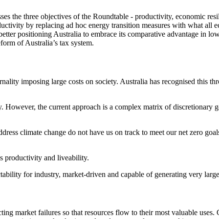
resses the three objectives of the Roundtable - productivity, economic res
ductivity by replacing ad hoc energy transition measures with what all
etter positioning Australia to embrace its comparative advantage in low 
 ​ ‌​​ ‌‌​ ‌‍​ ​‍​ ‌​​ ‌​​ ​‍​ ‍​‌‍​‌​ ​‌​‍‌‍‌ ‌​‌ ‍‌‌ ​​‌‍‌‌​ ‌‌ ‌ ‌‍ ‌ ​‍‌‍‍ ​‍‌‍‌ ​​‌‍​‌‌ ‌​‌‍‍​​ ‌‌‍​ ‌‍ ‌‍ ‍‌ ‌​‌‍‌‌‌‍ ‍‌ ‌​​‍‌‌​ ‌‌‌​​‍‌‌ ‌‍‍ ‌‍‌‌‌ ‍‌​‍‌‌​ ​ ‌​‌​​‍‌‌​ ​ ‌​‌​​‍‌‌​ ​‍​ ​‍‌‍​‍​ ‍‌​ ‍‌​ ‌​‌‍​ ​ ‌‍‌‍​‌‌‍​‍​ ‌‌​ ​ ​ ‌‍‌‍​‌​‍‌‌​ ​‍​ ​‍​‍‌‌​ ‌‌‌​‌​​‍ ‍‌‍​ ‌‍‍​‌‍‍‌‌‍ ​‌‍‌​‌ ​‍‌‍‌‌‌‍ ‍​‍‌‌​ ‌‌‌​​‍‌‌ ‌‍‍ ‌‍‌‌‌ ‍‌​‍‌‌​ ​ ‌​‌​​‍‌‌​ ​ ‌​‌​​‍‌‌​ ​‍​ ​‍​ ‍‌​ ‍​‌‍‌‌​ ‍​‌‍​ ​ ‌​​ ​‌‌‍‌​​ ‍‌​ ‌‌​ ​‌​ ​ ​‍‌‌​ ​‍​ ​‍​‍‌‌​ ‌‌‌​‌​​‍ ‍‌ ‌​‌‍‌‌‌ ‍​‌ ‌​​‍‌‍‌ ​​‌‍‌‌‌ ​‍‌ ​ ‌ ​​‌‍‌‌‌‍​ ‌ ‌​‌‍‍‌‌ ‌‍‌‍‌‌​ ‌‌ ​​‌ ‌‌‌‍​‍‌‍ ​‌‍‍‌‌ ​ ‌‍‍​‌‍‌‌‌‍‌​​‍​‍‌ ‌
lity imposing large costs on society. Australia has recognised this thr
ty. However, the current approach is a complex matrix of discretionary g
‌‌​ ​ ‌​‌​​‍‌‌​ ​ ‌​‌​​‍‌‌​ ​‍​ ​‍​ ‍​​ ‌‌​ ​‌‌‍​‌​ ‌‌​ ‌‍​ ‌ ​ ‍‌​ ​​​ ​ ​ ‍​‌‍‌‍​‍‌‌​ ​‍​ ​‍​‍‌‌​ ‌‌‌​‌​​‍ ‍‌ ‌​‌‍‌‌‌ ‍​‌ ‌​​ ‌‍​‍‌‍​‌‌ ​ ‌‍‌‌‌‌‌‌‌ ​‍‌‍ ​​ ‌‌‍‍​‌ ‌​‌ ‌​‌ ​​​‍‌‌​ ​ ‌​​‌​‍‌‌​ ​‍‌​‌‍​‍‌‌​ ​‍‌​‌‍‌‍ ​‌‍ ‌‍​ ‌‍​‌‌‍ ​‌‍‍​‌‍ ‌ ​ ‌ ‌​​‍‌‌​ ​ ‌​​‌​ ​ ​ ​ ​ ​ ​ ​ ​‍‌‍‌‍‍‌‌‍‌​​ ‌‌‍‌​​ ‌ ​ ​ ​ ‍​‌‍‌‍​ ‌ ​ ‌‌​ ​‌​‍ ‌‌‍‌​‌‍​‍‌‍​‌‌‍​ ​‍ ‌​ ‌​​ ‌‍​ ‌​​ ​‌​‍ ‌​ ‍‌​ ​‍‌‍​‌‌‍‌‌​‍ ‌‌‍​‌‌‍​ ​ ‌​​ ‌‌​ ‌‍​ ​‍​ ‌​​ ‌​​ ​‍​ ‍​‌‍​‌​ ​‌​‍‌‍‌ ‌​‌ ‍‌‌ ​​‌‍‌‌​ ‌‌ ‌ ‌‍ ‌ ​‍‌‍‍ ​‍‌‍‌ ​​‌‍​‌‌ ‌​‌‍‍​​ ‌‌‍​ ‌‍ ‌‍ ‍‌ ‌​‌‍‌‌‌‍ ‍‌ ‌​​‍‌‌​ ‌‌‌​​‍‌‌ ‌‍‍ ‌‍‌‌‌ ‍‌​‍‌‌​ ​ ‌​‌​​‍‌‌​ ​ ‌​‌​​‍‌‌​ ​‍​ ​‍‌‍​‍​ ‌​‌‍‌‌‌‍‌‌‌‍‌‍​ ‍‌‌‍‌‌​ ‍‌​ ‌‍​ ​‌​ ‌​‌‍​‍​‍‌‌​ ​‍​ ​‍​‍‌‌​ ‌‌‌​‌​​‍ ‍‌‍​ ‌‍‍​‌‍‍‌‌‍ ​‌‍‌​‌ ​‍‌‍‌‌‌‍ ‍​‍‌‌​ ‌‌‌​​‍‌‌ ‌‍‍ ‌‍‌‌‌ ‍‌​‍‌‌​ ​ ‌​‌​​‍‌‌​ ​ ‌​‌​​‍‌‌​ ​‍​ ​‍​ ‍​​ ‌‌​ ​‌‌‍​‌​ ‌‌​ ‌‍​ ‌ ​ ‍‌​ ​​​ ​ ​ ‍​‌‍‌‍​‍‌‌​ ​‍​ ​‍​‍‌‌​ ‌‌‌​‌​​‍ ‍‌ ‌​‌‍‌‌‌ ‍​‌ ‌​​‍‌‍‌ ​​‌‍‌‌‌ ​‍‌ ​ ‌ ​​‌‍‌‌‌‍​ ‌ ‌​‌‍‍‌‌ ‌‍‌‍‌‌​ ‌‌ ​​‌ ‌‌‌‍​‍‌‍ ​‌‍‍‌‌ ​ ‌‍
‌ ‌​‌ ‍‌‌ ​​‌‍‌‌​ ‌‌ ‌ ‌‍ ‌ ​‍‌‍‍ ​‍‌‍‌ ​​‌‍​‌‌ ‌​‌‍‍​​ ‌‌‍​ ‌‍ ‌‍ ‍‌ ‌​‌‍‌‌‌‍ ‍‌ ‌​​‍‌‌​ ‌‌‌​​‍‌‌ ‌‍‍ ‌‍‌‌‌ ‍‌​‍‌‌​ ​ ‌​‌​​‍‌‌​ ​ ‌​‌​​‍‌‌​ ​‍​ ​‍​ ‍​‌‍​‍‌‍‌​‌‍​‍​ ‍‌‌‍​ ​ ‍​​ ​ ​ ‌‌‌‍‌​​ ‌‍​ ​‍​‍‌‌​ ​‍​ ​‍​‍‌‌​ ‌‌‌​‌​​‍ ‍‌ ​‌‌ ‌‌‌‍ ‌ ‌​‌‍‌‌​‍‌‌​ ‌‌‌​​‍‌‌ ‌‍‍ ‌‍‌‌‌ ‍‌​‍‌‌​ ​ ‌​‌​​‍‌‌​ ​ ‌​‌​​‍‌‌​ ​‍​ ​‍‌‍​ ‌‍​ ​ ​‍​ ​‍​ ​​​ ‌‌​ ‌‍‌‍​‍​ ‌‌‌‍​‌​ ‍‌​ ‌ ​‍‌‌​ ​‍​ ​‍​‍‌‌​ ‌‌‌​‌​​‍ ‍‌‍​ ‌‍‍​‌‍‍‌‌‍ ​‌‍‌​‌ ​‍‌‍‌‌‌‍ ‍​‍‌‌​ ‌‌‌​​‍‌‌ ‌‍‍ ‌‍‌‌‌ ‍‌​‍‌‌​ ​ ‌​‌​​‍‌‌​ ​ ‌​‌​​‍‌‌​ ​‍​ ​‍​ ‌​​ ‌‌​ ‌​‌‍​‍‌‍​‍​ ‍​‌‍‌​‌‍‌‌​ ​‌​ ​​​ ‌‌‌‍​‍​‍‌‌​ ​‍​ ​‍​‍‌‌​ ‌‌‌​‌​​‍ ‍‌ ‌​‌‍‌‌‌ ‍​‌ ‌​​‍‌‍‌ ​​‌‍‌‌‌ ​‍‌ ​ ‌ ​​‌‍‌‌‌‍​ ‌ ‌​‌‍‍‌‌ ‌‍‌‍‌‌​ ‌‌ ​​‌ ‌‌‌‍​‍‌‍ ​‌‍‍‌‌ ​ ‌‍‍​‌‍‌‌‌‍‌​​‍​‍‌ ‌
​‌​​‍‌‌​ ​‍​ ​‍‌‍‌‌‌‍​‍​ ​‍​ ​​‌‍​‍​ ‍‌​ ‌‍‌‍‌‍​ ‍‌​ ​‌​ ‌​​ ‌​​‍‌‌​ ​‍​ ​‍​‍‌‌​ ‌‌‌​‌​​‍ ‍‌‍​ ‌‍‍​‌‍‍‌‌‍ ​‌‍‌​‌ ​‍‌‍‌‌‌‍ ‍​‍‌‌​ ‌‌‌​​‍‌‌ ‌‍‍ ‌‍‌‌‌ ‍‌​‍‌‌​ ​ ‌​‌​​‍‌‌​ ​ ‌​‌​​‍‌‌​ ​‍​ ​‍​ ​‍​ ​‌‌‍​ ​ ‌‍‌‍​ ‌‍​‍‌‍‌‍​ ‌‌​ ‌‍​ ‌‌‌‍​‍‌‍​‍​‍‌‌​ ​‍​ ​‍​‍‌‌​ ‌‌‌​‌​​‍ ‍‌ ‌​‌‍‌‌‌ ‍​‌ ‌​​ ‌‍​‍‌‍​‌‌ ​ ‌‍‌‌‌‌‌‌‌ ​‍‌‍ ​​ ‌‌‍‍​‌ ‌​‌ ‌​‌ ​​​‍‌‌​ ​ ‌​​‌​‍‌‌​ ​‍‌​‌‍​‍‌‌​ ​‍‌​‌‍‌‍ ​‌‍ ‌‍​ ‌‍​‌‌‍ ​‌‍‍​‌‍ ‌ ​ ‌ ‌​​‍‌‌​ ​ ‌​​‌​ ​ ​ ​ ​ ​ ​ ​ ​‍‌‍‌‍‍‌‌‍‌​​ ‌‌‍‌​​ ‌ ​ ​ ​ ‍​‌‍‌‍​ ‌ ​ ‌‌​ ​‌​‍ ‌‌‍‌​‌‍​‍‌‍​‌‌‍​ ​‍ ‌​ ‌​​ ‌‍​ ‌​​ ​‌​‍ ‌​ ‍‌​ ​‍‌‍​‌‌‍‌‌​‍ ‌‌‍​‌‌‍​ ​ ‌​​ ‌‌​ ‌‍​ ​‍​ ‌​​ ‌​​ ​‍​ ‍​‌‍​‌​ ​‌​‍‌‍‌ ‌​‌ ‍‌‌ ​​‌‍‌‌​ ‌‌ ‌ ‌‍ ‌ ​‍‌‍‍ ​‍‌‍‌ ​​‌‍​‌‌ ‌​‌‍‍​​ ‌‌‍​ ‌‍ ‌‍ ‍‌ ‌​‌‍‌‌‌‍ ‍‌ ‌​​‍‌‌​ ‌‌‌​​‍‌‌ ‌‍‍ ‌‍‌‌‌ ‍‌​‍‌‌​ ​ ‌​‌​​‍‌‌​ ​ ‌​‌​​‍‌‌​ ​‍​ ​‍‌‍‌‌‌‍​‍​ ​‍​ ​​‌‍​‍​ ‍‌​ ‌‍‌‍‌‍​ ‍‌​ ​‌​ ‌​​ ‌​​‍‌‌​ ​‍​ ​‍​‍
ing market failures so that resources flow to their most valuable uses. 