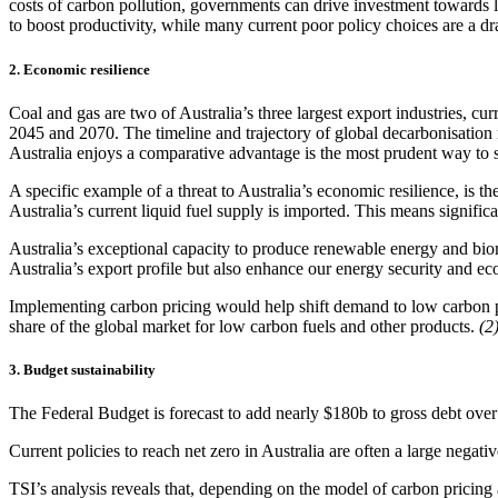
costs of carbon pollution, governments can drive investment towards
to boost productivity, while many current poor policy choices are a drag on growth and strain public budgets.​​​​‌ ‍ ​‍​‍‌‍ ‌ ​‍‌‍‍‌‌‍‌ ‌‍‍‌‌‍ ‍​‍​‍​ ‍‍​‍​‍‌ ​ ‌‍​‌‌‍ ‍‌‍‍‌‌ ‌​‌ ‍‌​‍ ‍‌‍‍‌‌‍ ​‍​‍​‍ ​​‍​‍‌‍‍​‌ ​‍‌‍‌‌‌‍‌‍​‍​‍​ ‍‍​‍​‍‌‍‍​‌ ‌​‌ ‌​‌ ​​​ ‍‍​‍ ​‍ ‌‍ ​‌‍ ‌‍​ ‌‍​‌‌‍ ​‌‍‍​‌‍ ‌ ​ ‌ ‌​​ ‍‍​ ​ ​ ​ ​ ​ ​ ​ ​‍ ‌‍‍‌‌‍ ‍‌ ‌​‌‍‌‌‌‍ ‍‌ ‌​​‍ ‌‍‌‌‌‍‌​‌‍‍‌‌ ‌​​‍ ‌‍ ‌‌‍ ‌‍‌​‌‍‌‌​ ‌‌ ​​‌ ​‍‌‍‌‌‌ ​ ‌‍‌‌‌‍ ‍‌ ‌​‌‍​‌‌ ‌​‌‍‍‌‌‍ ‌‍ ‍​ ‍ ‌‍‍‌‌‍‌​​ ‌‌‍‌​​ ‌ ​ ​ ​ ‍​‌‍‌‍​ ‌ ​ ‌‌​ ​‌​‍ ‌‌‍‌​‌‍​‍‌‍​‌‌‍​ ​‍ ‌​ ‌​​ ‌‍​ ‌​​ ​‌​‍ ‌​ ‍‌​ ​‍‌‍​‌‌‍‌‌​‍ ‌‌‍​‌‌‍​ ​ ‌​​ ‌‌​ ‌‍​ ​‍​ ‌​​ ‌​​ ​‍​ ‍​‌‍​‌​ ​‌​ ‍ ‌ ‌​‌ ‍‌‌ ​​‌‍‌‌​ ‌‌ ‌ ‌‍ ‌ ​‍‌‍‍ ​ ‍ ‌ ​​‌‍​‌‌ ‌​‌‍‍​​ ‌‌‍​ ‌‍ ‌‍ ‍‌ ‌​‌‍‌‌‌‍ ‍‌ ‌​​‍‌‌​ ‌‌‌​​‍‌‌ ‌‍‍ ‌‍‌‌‌ ‍‌​‍‌‌​ ​ ‌​‌​​‍‌‌​ ​ ‌​‌​​‍‌‌​ ​‍​ ​‍​ ​‌​ ​ ‌‍​ ​ ​‍​ ‍​​ ​​​ ‌‍​ ‍‌‌‍‌‍​ ‌​‌‍​‍​ ​‍​‍‌‌​ ​‍​ ​‍​‍‌‌​ ‌‌‌​‌​​‍ ‍‌‍​ ‌‍‍​‌‍‍‌‌‍ ​‌‍‌​‌ ​‍‌‍‌‌‌‍ ‍​‍‌‌​ ‌‌‌​​‍‌‌ ‌‍‍ ‌‍‌‌‌ ‍‌​‍‌‌​ ​ ‌​‌​​‍‌‌​ ​ ‌​‌​​‍‌‌​ ​‍​ ​‍‌‍‌‍‌‍​ ​ ‌ ​ ​ ​ ‍‌‌‍​‍​ ‌ ​ ​‌​ ​​​ ‍​‌‍​‌‌‍​ ​‍‌‌​ ​‍​ ​‍​‍‌‌​ ‌‌‌​‌​​‍ ‍‌ ‌​‌‍‌‌‌ ‍​‌ ‌​​ ‌‍​‍‌‍​‌‌ ​ ‌‍‌‌‌‌‌‌‌ ​‍‌‍ ​​ ‌‌‍‍​‌ ‌​‌ ‌​‌ ​​​‍‌‌​ ​ ‌​​‌​‍‌‌​ ​‍‌​‌‍​‍‌‌​ ​‍‌​‌‍‌‍ ​‌‍ ‌‍​ ‌‍​‌‌‍ ​‌‍‍​‌‍ ‌ ​ ‌ ‌​​‍‌‌​ ​ ‌​​‌​ ​ ​ ​ ​ ​ ​ ​ ​‍‌‍‌‍‍‌‌‍‌​​ ‌‌‍
2. Economic resilience​​​​‌ ‍ ​‍​‍‌‍ ‌ ​‍‌‍‍‌‌‍‌ ‌‍‍‌‌‍ ‍​‍​‍​ ‍‍​‍​‍‌ ​ ‌‍​‌‌‍ ‍‌‍‍‌‌ ‌​‌ ‍‌​‍ ‍‌‍‍‌‌‍ ​‍​‍​‍ ​​‍​‍‌‍‍​‌ ​‍‌‍‌‌‌‍‌‍​‍​‍​ ‍‍​‍​‍‌‍‍​‌ ‌​‌ ‌​‌ ​​​ ‍‍​‍ ​‍ ‌‍ ​‌‍ ‌‍​ ‌‍​‌‌‍ ​‌‍‍​‌‍ ‌ ​ ‌ ‌​​ ‍‍​ ​ ​ ​ ​ ​ ​ ​ ​‍ ‌‍‍‌‌‍ ‍‌ ‌​‌‍‌‌‌‍ ‍‌ ‌​​‍ ‌‍‌‌‌‍‌​‌‍‍‌‌ ‌​​‍ ‌‍ ‌‌‍ ‌‍‌​‌‍‌‌​ ‌‌ ​​‌ ​‍‌‍‌‌‌ ​ ‌‍‌‌‌‍ ‍‌ ‌​‌‍​‌‌ ‌​‌‍‍‌‌‍ ‌‍ ‍​ ‍ ‌‍‍‌‌‍‌​​ ‌‌‍‌​​ ‌ ​ ​ ​ ‍​‌‍‌‍​ ‌ ​ ‌‌​ ​‌​‍ ‌‌‍‌​‌‍​‍‌‍​‌‌‍​ ​‍ ‌​ ‌​​ ‌‍​ ‌​​ ​‌​‍ ‌​ ‍‌​ ​‍‌‍​‌‌‍‌‌​‍ ‌‌‍​‌‌‍​ ​ ‌​​ ‌‌​ ‌‍​ ​‍​ ‌​​ ‌​​ ​‍​ ‍​‌‍​‌​ ​‌​ ‍ ‌ ‌​‌ ‍‌‌ ​​‌‍‌‌​ ‌‌ ‌ ‌‍ ‌ ​‍‌‍‍ ​ ‍ ‌ ​​‌‍​‌‌ ‌​‌‍‍​​ ‌‌‍​ ‌‍ ‌‍ ‍‌ ‌​‌‍‌‌‌‍ ‍‌ ‌​​‍‌‌​ ‌‌‌​​‍‌‌ ‌‍‍ ‌‍‌‌‌ ‍‌​‍‌‌​ ​ ‌​‌​​‍‌‌​ ​ ‌​‌​​‍‌‌​ ​‍​ ​‍​ ‌ ​ ‍​​ ‌​​ ‌ ​ ‌​​ ‌‍​ ‍‌‌‍‌‌‌‍‌‌​ ​​​ ‍‌​ ‌‍​‍‌‌​ ​‍​ ​‍​‍‌‌​ ‌‌‌​‌​​‍ ‍‌‍​ ‌‍‍​‌‍‍‌‌‍ ​‌‍‌​‌ ​‍‌‍‌‌‌‍ ‍​‍‌‌​ ‌‌‌​​‍‌‌ ‌‍‍ ‌‍‌‌‌ ‍‌​‍‌‌​ ​ ‌​‌​​‍‌‌​ ​ ‌​‌​​‍‌‌​ ​‍​ ​‍​ ‍‌​ ​‍‌‍‌‌​ ​‍‌‍​‍‌‍​ ‌‍​‍​ ​​​ ‌ ​ ‌‌‌‍​‌​ ​‌​‍‌‌​ ​‍​ ​‍​‍‌‌​ ‌‌‌​‌​​‍ ‍‌ ‌​‌‍‌‌‌ ‍​‌ ‌​​ ‌‍​‍‌‍​‌‌ ​ ‌‍‌‌‌‌‌‌‌ ​‍‌‍ ​​ ‌‌‍‍​‌ ‌​‌ ‌​‌ ​​​‍‌‌​ ​ ‌​​‌​‍‌‌​ ​‍‌​‌‍​‍‌‌​ ​‍‌​‌‍‌‍ ​‌‍ ‌‍​ ‌‍​‌‌‍ ​‌‍‍​‌‍ ‌ ​ ‌ ‌​​‍‌‌​ ​ ‌​​‌​ ​ ​ ​ ​ ​ ​ ​ ​‍‌‍‌‍‍‌‌‍‌​​ ‌‌‍‌​​ ‌ ​ ​ ​ ‍​‌‍‌‍​ ‌ ​ ‌‌​ ​‌​‍ ‌‌‍‌​‌‍​‍‌‍​‌‌‍​ ​‍ ‌​ ‌​​ ‌‍​ ‌​​ ​‌​‍ ‌​ ‍‌​ ​‍‌‍​‌‌‍‌‌​‍ ‌‌‍​‌‌‍​ ​ ‌​​ ‌‌​ ‌‍​ ​‍​ ‌​​ ‌​​ ​‍​ ‍​‌‍​‌​ ​‌​‍‌‍‌ ‌​‌ ‍‌‌ ​​‌‍‌‌​ ‌‌ ‌ ‌‍ ‌ ​‍‌‍‍ ​‍‌‍‌ ​​‌‍​‌‌ ‌​‌‍‍​​ ‌‌‍​ ‌‍ ‌‍ ‍‌ ‌​‌‍‌‌‌‍ ‍‌ ‌​​‍‌‌​ ‌‌‌​​‍‌‌ ‌‍‍ ‌‍‌‌‌ ‍‌​‍‌‌​ ​ ‌​‌​​‍‌‌​ ​ ‌​‌​​‍‌‌​ ​‍​ ​‍​ ‌ ​ ‍​​ ‌​​ ‌ ​ ‌​​ ‌‍​ ‍‌‌‍‌‌‌‍‌‌​ ​​​ ‍‌​ ‌‍​‍‌‌​ ​‍​ ​‍​‍‌‌​ ‌‌‌​‌​​‍ ‍‌‍​ ‌‍‍​‌‍‍‌‌‍ ​‌‍‌​‌ ​‍‌‍‌‌‌‍ ‍​‍‌‌​ ‌‌‌​​‍‌‌ ‌‍‍ ‌‍‌‌‌ ‍‌​‍‌‌​ ​ ‌​‌​​‍‌‌​ ​ ‌​‌​​‍‌‌​ ​‍​ ​‍​ ‍‌​ ​‍‌‍‌‌​ ​‍‌‍​‍‌‍​ ‌‍​‍​ ​​​ ‌ ​ ‌‌‌‍​‌​ ​‌​‍‌‌​ ​‍​ ​‍​‍‌‌​ ‌‌‌​‌​​‍ ‍‌ ‌​‌‍‌‌‌ ‍​‌ ‌​​‍‌‍‌ ​​‌‍‌‌‌ ​‍‌ ​ ‌ ​​‌‍‌‌‌‍​ ‌ ‌​‌‍‍‌‌ ‌‍‌‍‌‌​ ‌‌ ​​‌ ‌‌‌‍​‍‌‍ ​‌‍‍‌‌ ​ ‌‍‍​‌‍‌‌‌‍‌​​‍​‍‌ ‌
Coal and gas are two of Australia’s three largest export industries, 
2045 and 2070. The timeline and trajectory of global decarbonisation m
Australia enjoys a comparative advantage is the most prudent way to safeguard national income and employment.​​​​‌ ‍ ​‍​‍‌‍ ‌ ​‍‌‍‍‌‌‍‌ ‌‍‍‌‌‍ ‍​‍​‍​ ‍‍​‍​‍‌ ​ ‌‍​‌‌‍ ‍‌‍‍‌‌ ‌​‌ ‍‌​‍ ‍‌‍‍‌‌‍ ​‍​‍​‍ ​​‍​‍‌‍‍​‌ ​‍‌‍‌‌‌‍‌‍​‍​‍​ ‍‍​‍​‍‌‍‍​‌ ‌​‌ ‌​‌ ​​​ ‍‍​‍ ​‍ ‌‍ ​‌‍ ‌‍​ ‌‍​‌‌‍ ​‌‍‍​‌‍ ‌ ​ ‌ ‌​​ ‍‍​ ​ ​ ​ ​ ​ ​ ​ ​‍ ‌‍‍‌‌‍ ‍‌ ‌​‌‍‌‌‌‍ ‍‌ ‌​​‍ ‌‍‌‌‌‍‌​‌‍‍‌‌ ‌​​‍ ‌‍ ‌‌‍ ‌‍‌​‌‍‌‌​ ‌‌ ​​‌ ​‍‌‍‌‌‌ ​ ‌‍‌‌‌‍ ‍‌ ‌​‌‍​‌‌ ‌​‌‍‍‌‌‍ ‌‍ ‍​ ‍ ‌‍‍‌‌‍‌​​ ‌‌‍‌​​ ‌ ​ ​ ​ ‍​‌‍‌‍​ ‌ ​ ‌‌​ ​‌​‍ ‌‌‍‌​‌‍​‍‌‍​‌‌‍​ ​‍ ‌​ ‌​​ ‌‍​ ‌​​ ​‌​‍ ‌​ ‍‌​ ​‍‌‍​‌‌‍‌‌​‍ ‌‌‍​‌‌‍​ ​ ‌​​ ‌‌​ ‌‍​ ​‍​ ‌​​ ‌​​ ​‍​ ‍​‌‍​‌​ ​‌​ ‍ ‌ ‌​‌ ‍‌‌ ​​‌‍‌‌​ ‌‌ ‌ ‌‍ ‌ ​‍‌‍‍ ​ ‍ ‌ ​​‌‍​‌‌ ‌​‌‍‍​​ ‌‌‍​ ‌‍ ‌‍ ‍‌ ‌​‌‍‌‌‌‍ ‍‌ ‌​​‍‌‌​ ‌‌‌​​‍‌‌ ‌‍‍ ‌‍‌‌‌ ‍‌​‍‌‌​ ​ ‌​‌​​‍‌‌​ ​ ‌​‌​​‍‌‌​ ​‍​ ​‍​ ‌ ‌‍‌‌‌‍‌‍​ ‌‍​ ‌ ​ ‌‌​ ‌ ​ ‍​‌‍​‍​ ‌​​ ‌ ​ ​ ​‍‌‌​ ​‍​ ​‍​‍‌‌​ ‌‌‌​‌​​‍ ‍‌‍​ ‌‍‍​‌‍‍‌‌‍ ​‌‍‌​‌ ​‍‌‍‌‌‌‍ ‍​‍‌‌​ ‌‌‌​​‍‌‌ ‌‍‍ ‌‍‌‌‌ ‍‌​‍‌‌​ ​ ‌​‌​​‍‌‌​ ​ ‌​‌​​‍‌‌​ ​‍​ ​‍​ ‌‍​ ‍​​ ​‍‌‍‌‍​ ​ ​ ‌‍​ ​​‌‍​ ​ ​‌‌‍‌​​ ​‌​ ‌​​‍‌‌​ ​‍​ ​‍​‍‌‌​ ‌‌‌​‌​​‍ ‍‌ ‌​‌‍‌‌‌ ‍​‌ ‌​​ ‌‍​‍‌‍​‌‌ ​ ‌‍‌‌‌‌‌‌‌ ​‍‌‍ ​​ ‌‌‍‍​‌ ‌​‌ ‌​‌ ​​​‍‌‌​ ​ ‌​​‌​‍‌‌​ ​‍‌​‌‍​‍‌‌​ ​‍‌​‌‍‌‍ ​‌‍ ‌‍​ ‌‍​‌‌‍ ​‌‍‍​‌‍ ‌ ​ ‌ ‌
A specific example of a threat to Australia’s economic resilience, is th
Australia’s current liquid fuel supply is imported. This means significant exposure to risks in times of international supply chain disruption during wars or trade conflicts.​​​​‌ ‍ ​‍​‍‌‍ ‌ ​‍‌‍‍‌‌‍‌ ‌‍‍‌‌‍ ‍​‍​‍​ ‍‍​‍​‍‌ ​ ‌‍​‌‌‍ ‍‌‍‍‌‌ ‌​‌ ‍‌​‍ ‍‌‍‍‌‌‍ ​‍​‍​‍ ​​‍​‍‌‍‍​‌ ​‍‌‍‌‌‌‍‌‍​‍​‍​ ‍‍​‍​‍‌‍‍​‌ ‌​‌ ‌​‌ ​​​ ‍‍​‍ ​‍ ‌‍ ​‌‍ ‌‍​ ‌‍​‌‌‍ ​‌‍‍​‌‍ ‌ ​ ‌ ‌​​ ‍‍​ ​ ​ ​ ​ ​ ​ ​ ​‍ ‌‍‍‌‌‍ ‍‌ ‌​‌‍‌‌‌‍ ‍‌ ‌​​‍ ‌‍‌‌‌‍‌​‌‍‍‌‌ ‌​​‍ ‌‍ ‌‌‍ ‌‍‌​‌‍‌‌​ ‌‌ ​​‌ ​‍‌‍‌‌‌ ​ ‌‍‌‌‌‍ ‍‌ ‌​‌‍​‌‌ ‌​‌‍‍‌‌‍ ‌‍ ‍​ ‍ ‌‍‍‌‌‍‌​​ ‌‌‍‌​​ ‌ ​ ​ ​ ‍​‌‍‌‍​ ‌ ​ ‌‌​ ​‌​‍ ‌‌‍‌​‌‍​‍‌‍​‌‌‍​ ​‍ ‌​ ‌​​ ‌‍​ ‌​​ ​‌​‍ ‌​ ‍‌​ ​‍‌‍​‌‌‍‌‌​‍ ‌‌‍​‌‌‍​ ​ ‌​​ ‌‌​ ‌‍​ ​‍​ ‌​​ ‌​​ ​‍​ ‍​‌‍​‌​ ​‌​ ‍ ‌ ‌​‌ ‍‌‌ ​​‌‍‌‌​ ‌‌ ‌ ‌‍ ‌ ​‍‌‍‍ ​ ‍ ‌ ​​‌‍​‌‌ ‌​‌‍‍​​ ‌‌‍​ ‌‍ ‌‍ ‍‌ ‌​‌‍‌‌‌‍ ‍‌ ‌​​‍‌‌​ ‌‌‌​​‍‌‌ ‌‍‍ ‌‍‌‌‌ ‍‌​‍‌‌​ ​ ‌​‌​​‍‌‌​
Australia’s exceptional capacity to produce renewable energy and biom
Australia’s export profile but also enhance our energy security and economic resilience.​​​​‌ ‍ ​‍​‍‌‍ ‌ ​‍‌‍‍‌‌‍‌ ‌‍‍‌‌‍ ‍​‍​‍​ ‍‍​‍​‍‌ ​ ‌‍​‌‌‍ ‍‌‍‍‌‌ ‌​‌ ‍‌​‍ ‍‌‍‍‌‌‍ ​‍​‍​‍ ​​‍​‍‌‍‍​‌ ​‍‌‍‌‌‌‍‌‍​‍​‍​ ‍‍​‍​‍‌‍‍​‌ ‌​‌ ‌​‌ ​​​ ‍‍​‍ ​‍ ‌‍ ​‌‍ ‌‍​ ‌‍​‌‌‍ ​‌‍‍​‌‍ ‌ ​ ‌ ‌​​ ‍‍​ ​ ​ ​ ​ ​ ​ ​ ​‍ ‌‍‍‌‌‍ ‍‌ ‌​‌‍‌‌‌‍ ‍‌ ‌​​‍ ‌‍‌‌‌‍‌​‌‍‍‌‌ ‌​​‍ ‌‍ ‌‌‍ ‌‍‌​‌‍‌‌​ ‌‌ ​​‌ ​‍‌‍‌‌‌ ​ ‌‍‌‌‌‍ ‍‌ ‌​‌‍​‌‌ ‌​‌‍‍‌‌‍ ‌‍ ‍​ ‍ ‌‍‍‌‌‍‌​​ ‌‌‍‌​​ ‌ ​ ​ ​ ‍​‌‍‌‍​ ‌ ​ ‌‌​ ​‌​‍ ‌‌‍‌​‌‍​‍‌‍​‌‌‍​ ​‍ ‌​ ‌​​ ‌‍​ ‌​​ ​‌​‍ ‌​ ‍‌​ ​‍‌‍​‌‌‍‌‌​‍ ‌‌‍​‌‌‍​ ​ ‌​​ ‌‌​ ‌‍​ ​‍​ ‌​​ ‌​​ ​‍​ ‍​‌‍​‌​ ​‌​ ‍ ‌ ‌​‌ ‍‌‌ ​​‌‍‌‌​ ‌‌ ‌ ‌‍ ‌ ​‍‌‍‍ ​ ‍ ‌ ​​‌‍​‌‌ ‌​‌‍‍​​ ‌‌‍​ ‌‍ ‌‍ ‍‌ ‌​‌‍‌‌‌‍ ‍‌ ‌​​‍‌‌​ ‌‌‌​​‍‌‌ ‌‍‍ ‌‍‌‌‌ ‍‌​‍‌‌​ ​ ‌​‌​​‍‌‌​ ​ ‌​‌​​‍‌‌​ ​‍​ ​‍​ ‌ ‌‍‌‌​ ​ ​ ‌‍‌‍​‍‌‍‌​​ ​​​ ​ ‌‍‌​‌‍‌‍​ ​‌​ ‍‌​‍‌‌​ ​‍​ ​‍​‍‌‌​ ‌‌‌​‌​​‍ ‍‌‍​ ‌‍‍​‌‍‍‌‌‍ ​‌‍‌​‌ ​‍‌‍‌‌‌‍ ‍​‍‌‌​ ‌‌‌​​‍‌‌ ‌‍‍ ‌‍‌‌‌ ‍‌​‍‌‌​ ​ ‌​‌​​‍‌‌​ ​ ‌​‌​​‍‌‌​ ​‍​ ​‍​ ‍​‌‍​ ‌‍​‌‌‍‌​​ ‌​​ ‌‍​ ‍‌‌‍​ ​ ‌‍‌‍‌‌​ ‌‍‌‍​ ​‍‌‌​ ​‍​ ​‍​‍‌‌​ ‌‌‌​‌​​‍ ‍‌ ‌​‌‍‌‌‌ ‍​‌ ‌​​ ‌‍​‍‌‍​‌‌ ​ ‌‍‌‌‌‌‌‌‌ ​‍‌‍ ​​ ‌‌‍‍​‌ ‌​‌ ‌​‌ ​​​‍‌‌​ ​ ‌​​‌​‍‌‌​ ​‍‌​‌‍​‍‌‌​ ​‍‌​‌‍‌‍ ​‌‍ ‌‍​ ‌‍​‌‌‍ ​‌‍‍​‌‍ ‌ ​ ‌ ‌​​‍‌‌​ ​ ‌​​‌​ ​ ​ ​ ​ ​ ​ ​ ​‍‌‍‌‍‍‌‌‍‌​​ ‌‌‍‌​​ ‌ ​ ​ ​ ‍​‌‍‌‍​ ‌ ​ ‌‌​ ​‌​‍ ‌‌‍‌​‌‍​‍‌‍​‌‌‍​ ​‍ ‌​ ‌​​ ‌‍​ ‌​​ ​‌​‍ ‌​ ‍‌​ ​‍‌‍​‌‌‍‌‌​‍ ‌‌‍​‌‌‍​ ​ ‌​​ ‌‌​ ‌‍​ ​‍​ ‌​​ ‌​​ ​‍​ ‍​‌‍​‌​ ​‌​‍‌‍‌ ‌​‌ ‍‌‌ ​​‌‍‌‌​ ‌‌ ‌ ‌‍ ‌ ​‍‌‍‍ ​‍‌‍‌ ​​‌‍​‌‌ ‌​‌‍‍​​ ‌‌‍​ ‌‍ ‌‍ ‍‌ ‌​‌‍‌‌‌‍ ‍‌ ‌​​‍‌‌​ ‌‌‌​​‍‌‌ ‌‍‍ ‌‍‌‌‌ ‍‌​‍‌‌​ ​ ‌​‌​​‍‌‌​ ​ ‌​‌​​‍‌‌​ ​‍​ ​‍​
Implementing carbon pricing would help shift demand to low carbon prod
share of the global market for low carbon fuels and other products. ​​​​‌ ‍ ​‍​‍‌‍ ‌ ​‍‌‍‍‌‌‍‌ ‌‍‍‌‌‍ ‍​‍​‍​ ‍‍​‍​‍‌ ​ ‌‍​‌‌‍ ‍‌‍‍‌‌ ‌​‌ ‍‌​‍ ‍‌‍‍‌‌‍ ​‍​‍​‍ ​​‍​‍‌‍‍​‌ ​‍‌‍‌‌‌‍‌‍​‍​‍​ ‍‍​‍​‍‌‍‍​‌ ‌​‌ ‌​‌ ​​​ ‍‍​‍ ​‍ ‌‍ ​‌‍ ‌‍​ ‌‍​‌‌‍ ​‌‍‍​‌‍ ‌ ​ ‌ ‌​​ ‍‍​ ​ ​ ​ ​ ​ ​ ​ ​‍ ‌‍‍‌‌‍ ‍‌ ‌​‌‍‌‌‌‍ ‍‌ ‌​​‍ ‌‍‌‌‌‍‌​‌‍‍‌‌ ‌​​‍ ‌‍ ‌‌‍ ‌‍‌​‌‍‌‌​ ‌‌ ​​‌ ​‍‌‍‌‌‌ ​ ‌‍‌‌‌‍ ‍‌ ‌​‌‍​‌‌ ‌​‌‍‍‌‌‍ ‌‍ ‍​ ‍ ‌‍‍‌‌‍‌​​ ‌‌‍‌​​ ‌ ​ ​ ​ ‍​‌‍‌‍​ ‌ ​ ‌‌​ ​‌​‍ ‌‌‍‌​‌‍​‍‌‍​‌‌‍​ ​‍ ‌​ ‌​​ ‌‍​ ‌​​ ​‌​‍ ‌​ ‍‌​ ​‍‌‍​‌‌‍‌‌​‍ ‌‌‍​‌‌‍​ ​ ‌​​ ‌‌​ ‌‍​ ​‍​ ‌​​ ‌​​ ​‍​ ‍​‌‍​‌​ ​‌​ ‍ ‌ ‌​‌ ‍‌‌ ​​‌‍‌‌​ ‌‌ ‌ ‌‍ ‌ ​‍‌‍‍ ​ ‍ ‌ ​​‌‍​‌‌ ‌​‌‍‍​​ ‌‌‍​ ‌‍ ‌‍ ‍‌ ‌​‌‍‌‌‌‍ ‍‌ ‌​​‍‌‌​ ‌‌‌​​‍‌‌ ‌‍‍ ‌‍‌‌‌ ‍‌​‍‌‌​ ​ ‌​‌​​‍‌‌​ ​ ‌​‌​​‍‌‌​ ​‍​ ​‍‌‍‌‌​ ‌​​ ‌‍‌‍‌‌​ ‍‌‌‍​‌​ ‍​​ ‍​​ ‌​‌‍‌​‌‍​ ‌‍​ ​‍‌‌​ ​‍​ ​‍​‍‌‌​ ‌‌‌​‌​​‍ ‍‌‍​ ‌‍‍​‌‍‍‌‌‍ ​‌‍‌​‌ ​‍‌‍‌‌‌‍ ‍​‍‌‌​ ‌‌‌​​‍‌‌ ‌‍‍ ‌‍‌‌‌ ‍‌​‍‌‌​ ​ ‌​‌​​‍‌‌​ ​ ‌​‌​​‍‌‌​ ​‍​ ​‍​ ‍‌‌‍‌​​ ​‌‌‍​‍​ ​‍​ ‍‌‌‍​ ‌‍‌‌​ ‌ ‌‍​‌‌‍​ ‌‍​ ​‍‌‌​ ​‍​ ​‍​‍‌‌​ ‌‌‌​‌​​‍ ‍‌ ‌​‌‍‌‌‌ ‍​‌ ‌​​ ‌‍​‍‌‍​‌‌ ​ ‌‍‌‌‌‌‌‌‌ ​‍‌‍ ​​ ‌‌‍‍​‌ ‌​‌ ‌​‌ ​​​‍‌‌​ ​ ‌​​‌​‍‌‌​ ​‍‌​‌‍​‍‌‌​ ​‍‌​‌‍‌‍ ​‌‍ ‌‍​ ‌‍​‌‌‍ ​‌‍‍​‌‍ ‌ ​ ‌ ‌​​‍‌‌​ ​ ‌​​‌​ ​ ​ ​ ​ ​ ​ ​ ​‍‌‍‌‍‍‌‌‍‌​​ ‌‌‍‌​​ ‌ ​ ​ ​ ‍​‌‍‌‍​ ‌ ​ ‌‌​ ​‌​‍ ‌‌‍‌​‌‍​‍‌‍​‌‌‍​ ​‍ ‌​ ‌​​ ‌‍​ ‌​​ ​‌​‍ ‌​ ‍‌​ ​‍‌‍​‌‌‍‌‌​‍ ‌‌‍​‌‌‍​ ​ ‌​​ ‌‌​ ‌‍​ ​‍​ ‌​​ ‌​​ ​‍​ ‍​‌‍​‌​ ​‌​‍‌‍‌ ‌​‌ ‍‌‌ ​​‌‍‌‌​ ‌‌ ‌ ‌‍ ‌ ​‍‌‍‍ ​‍‌‍‌ ​​‌‍​‌‌ ‌​‌‍‍​​ ‌‌‍​ ‌‍ ‌‍ ‍‌ ‌​‌‍‌‌‌‍ ‍‌ ‌​​‍‌‌​ ‌‌‌​​‍‌‌ ‌‍‍ ‌‍‌‌‌ ‍‌​‍‌‌​ ​ ‌​‌​​‍‌‌​ ​ ‌​‌​​‍‌‌​ ​‍​ ​‍‌‍‌‌​ ‌​​ ‌‍‌‍‌‌​ ‍‌‌‍​‌​ ‍​​ ‍​​ ‌​‌‍‌​‌‍​ ‌‍​ ​‍‌‌​ ​‍​ ​‍​‍‌‌​ ‌‌‌​‌​​‍ ‍‌‍​ ‌‍‍​‌‍‍‌‌‍ ​‌‍‌​‌ ​‍‌‍‌‌‌‍ ‍​‍‌‌​ ‌‌‌​​‍‌‌ ‌‍‍ ‌‍‌‌‌ ‍‌​‍‌‌​ ​ ‌​‌​​‍‌‌​ ​ ‌​‌​​‍‌‌​ ​‍​ ​‍​ ‍‌‌‍‌​​ ​‌‌‍​‍​ ​‍​ ‍‌‌‍​ ‌‍‌‌​ ‌ ‌‍​‌‌‍​ ‌‍​ ​‍‌‌​ ​‍​ ​‍​‍‌‌​ ‌‌‌​‌​​‍ ‍‌ ‌​‌‍‌‌‌ ‍​‌ ‌​​‍‌‍‌ ​​‌‍‌‌‌ ​‍‌ ​ ‌ ​​‌‍‌‌‌‍​ ‌ ‌​‌‍‍‌‌ ‌‍‌‍‌‌​ ‌‌ ​​‌ ‌‌‌‍​‍‌‍ ​‌‍‍‌‌ ​ ‌‍‍​‌‍‌‌‌‍‌​​‍​‍‌ ‌
(2)​​​​‌ ‍ ​‍​‍‌‍ ‌ ​‍‌‍‍‌‌‍‌ ‌‍‍‌‌‍ ‍​‍​‍​ ‍‍​‍​‍‌ ​ ‌‍​‌‌‍ ‍‌‍‍‌‌ ‌​‌ ‍‌​‍ ‍‌‍‍‌‌‍ ​‍​‍​‍ ​​‍​‍‌‍‍​‌ ​‍‌‍‌‌‌‍‌‍​‍​‍​ ‍‍​‍​‍‌‍‍​‌ ‌​‌ ‌​‌ ​​​ ‍‍​‍ ​‍ ‌‍ ​‌‍ ‌‍​ ‌‍​‌‌‍ ​‌‍‍​‌‍ ‌ ​ ‌ ‌​​ ‍‍​ ​ ​ ​ ​ ​ ​ ​ ​‍ ‌‍‍‌‌‍ ‍‌ ‌​‌‍‌‌‌‍ ‍‌ ‌​​‍ ‌‍‌‌‌‍‌​‌‍‍‌‌ ‌​​‍ ‌‍ ‌‌‍ ‌‍‌​‌‍‌‌​ ‌‌ ​​‌ ​‍‌‍‌‌‌ ​ ‌‍‌‌‌‍ ‍‌ ‌​‌‍​‌‌ ‌​‌‍‍‌‌‍ ‌‍ ‍​ ‍ ‌‍‍‌‌‍‌​​ ‌‌‍‌​​ ‌ ​ ​ ​ ‍​‌‍‌‍​ ‌ ​ ‌‌​ ​‌​‍ ‌‌‍‌​‌‍​‍‌‍​‌‌‍​ ​‍ ‌​ ‌​​ ‌‍​ ‌​​ ​‌​‍ ‌​ ‍‌​ ​‍‌‍​‌‌‍‌‌​‍ ‌‌‍​‌‌‍​ ​ ‌​​ ‌‌​ ‌‍​ ​‍​ ‌​​ ‌​​ ​‍​ ‍​‌‍​‌​ ​‌​ ‍ ‌ ‌​‌ ‍‌‌ ​​‌‍‌‌​ ‌‌ ‌ ‌‍ ‌ ​‍‌‍‍ ​ ‍ ‌ ​​‌‍​‌‌ ‌​‌‍‍​​ ‌‌‍​ ‌‍ ‌‍ ‍‌ ‌​‌‍‌‌‌‍ ‍‌ ‌​​‍‌‌​ ‌‌‌​​‍‌‌ ‌‍‍ ‌‍‌‌‌ ‍‌​‍‌‌​ ​ ‌​‌​​‍‌‌​ ​ ‌​‌​​‍‌‌​ ​‍​ ​‍‌‍‌‌​ ‌​​ ‌‍‌‍‌‌​ ‍‌‌‍​‌​ ‍​​ ‍​​ ‌​‌‍‌​‌‍​ ‌‍​ ​‍‌‌​ ​‍​ ​‍​‍‌‌​ ‌‌‌​‌​​‍ ‍‌‍​ ‌‍‍​‌‍‍‌‌‍ ​‌‍‌​‌ ​‍‌‍‌‌‌‍ ‍​‍‌‌​ ‌‌‌​​‍‌‌ ‌‍‍ ‌‍‌‌‌ ‍‌​‍‌‌​ ​ ‌​‌​​‍‌‌​ ​ ‌​‌​​‍‌‌​ ​‍​ ​‍​ ‍‌​ ‌‍‌‍​ ​ ‌‍‌‍​‌‌‍​ ​ ​ ‌‍‌‍‌‍‌‌‌‍​‍‌‍​‍​ ​‌​‍‌‌​ ​‍​ ​‍​‍‌‌​ ‌‌‌​‌​​‍ ‍‌ ‌​‌‍‌‌‌ ‍​‌ ‌​​ ‌‍​‍‌‍​‌‌ ​ ‌‍‌‌‌‌‌‌‌ ​‍‌‍ ​​ ‌‌‍‍​‌ ‌​‌ ‌​‌ ​​​‍‌‌​ ​ ‌​​‌​‍‌‌​ ​‍‌​‌‍​‍‌‌​ ​‍‌​‌‍‌‍ ​‌‍ ‌‍​ ‌‍​‌‌‍ ​‌‍‍​‌‍ ‌ ​ ‌ ‌​​‍‌‌​ ​ ‌​​‌​ ​ ​ ​ ​ ​ ​ ​ ​‍‌‍‌‍‍‌‌‍‌​​ ‌‌‍‌​​ ‌ ​ ​ ​ ‍​‌‍‌‍​ ‌ ​ ‌‌​ ​‌​‍ ‌‌‍‌​‌‍​‍‌‍​‌‌‍​ ​‍ ‌​ ‌​​ ‌‍​ ‌​​ ​‌​‍ ‌​ ‍‌​ ​‍‌‍​‌‌‍‌‌​‍ ‌‌‍​‌‌‍​ ​ ‌​​ ‌‌​ ‌‍​ ​‍​ ‌​​ ‌​​ ​‍​ ‍​‌‍​‌​ ​‌​‍‌‍‌ ‌​‌ ‍‌‌ ​​‌‍‌‌​ ‌‌ ‌ ‌‍ ‌ ​‍‌‍‍ ​‍‌‍‌ ​​‌‍​‌‌ ‌​‌‍‍​​ ‌‌‍​ ‌‍ ‌‍ ‍‌ ‌​‌‍‌‌‌‍ ‍‌ ‌​​‍‌‌​ ‌‌‌​​‍‌‌ ‌‍‍ ‌‍‌‌‌ ‍‌​‍‌‌​ ​ ‌​‌​​‍‌‌​ ​ ‌​‌​​‍‌‌​ ​‍​ ​‍‌‍‌‌​ ‌​​ ‌‍‌‍‌‌​ ‍‌‌‍​‌​ ‍​​ ‍​​ ‌​‌‍‌​‌‍​ ‌‍​ ​‍‌‌​ ​‍​ ​‍​‍‌‌​ ‌‌‌​‌​​‍ ‍‌‍​ ‌‍‍​‌‍‍‌‌‍ ​‌‍‌​‌ ​‍‌‍‌‌‌‍ ‍​‍‌‌​ ‌‌‌​​‍‌‌ ‌‍‍ ‌‍‌‌‌ ‍‌​‍‌‌​ ​ ‌​‌​​‍‌‌​ ​ ‌​‌​​‍‌‌​ ​‍​ ​‍​ ‍‌​ ‌‍‌‍​ ​ ‌‍‌‍​‌‌‍​ ​ ​ ‌‍‌‍‌‍‌‌‌‍​‍‌‍​‍​ ​‌​‍‌‌​ ​‍​ ​‍​‍‌‌​ ‌‌‌​‌​​‍ ‍‌ ‌​‌‍‌‌‌ ‍​‌ ‌
3. Budget sustainability​​​​‌ ‍ ​‍​‍‌‍ ‌ ​‍‌‍‍‌‌‍‌ ‌‍‍‌‌‍ ‍​‍​‍​ ‍‍​‍​‍‌ ​ ‌‍​‌‌‍ ‍‌‍‍‌‌ ‌​‌ ‍‌​‍ ‍‌‍‍‌‌‍ ​‍​‍​‍ ​​‍​‍‌‍‍​‌ ​‍‌‍‌‌‌‍‌‍​‍​‍​ ‍‍​‍​‍‌‍‍​‌ ‌​‌ ‌​‌ ​​​ ‍‍​‍ ​‍ ‌‍ ​‌‍ ‌‍​ ‌‍​‌‌‍ ​‌‍‍​‌‍ ‌ ​ ‌ ‌​​ ‍‍​ ​ ​ ​ ​ ​ ​ ​ ​‍ ‌‍‍‌‌‍ ‍‌ ‌​‌‍‌‌‌‍ ‍‌ ‌​​‍ ‌‍‌‌‌‍‌​‌‍‍‌‌ ‌​​‍ ‌‍ ‌‌‍ ‌‍‌​‌‍‌‌​ ‌‌ ​​‌ ​‍‌‍‌‌‌ ​ ‌‍‌‌‌‍ ‍‌ ‌​‌‍​‌‌ ‌​‌‍‍‌‌‍ ‌‍ ‍​ ‍ ‌‍‍‌‌‍‌​​ ‌‌‍‌​​ ‌ ​ ​ ​ ‍​‌‍‌‍​ ‌ ​ ‌‌​ ​‌​‍ ‌‌‍‌​‌‍​‍‌‍​‌‌‍​ ​‍ ‌​ ‌​​ ‌‍​ ‌​​ ​‌​‍ ‌​ ‍‌​ ​‍‌‍​‌‌‍‌‌​‍ ‌‌‍​‌‌‍​ ​ ‌​​ ‌‌​ ‌‍​ ​‍​ ‌​​ ‌​​ ​‍​ ‍​‌‍​‌​ ​‌​ ‍ ‌ ‌​‌ ‍‌‌ ​​‌‍‌‌​ ‌‌ ‌ ‌‍ ‌ ​‍‌‍‍ ​ ‍ ‌ ​​‌‍​‌‌ ‌​‌‍‍​​ ‌‌‍​ ‌‍ ‌‍ ‍‌ ‌​‌‍‌‌‌‍ ‍‌ ‌​​‍‌‌​ ‌‌‌​​‍‌‌ ‌‍‍ ‌‍‌‌‌ ‍‌​‍‌‌​ ​ ‌​‌​​‍‌‌​ ​ ‌​‌​​‍‌‌​ ​‍​ ​‍​ ‍‌‌‍​‌​ ‌ ​ ‌‍​ ‍​‌‍​ ​ ‌‌​ ​​​ ​‍​ ​‌‌‍​ ​ ​​​‍‌‌​ ​‍​ ​‍​‍‌‌​ ‌‌‌​‌​​‍ ‍‌‍​ ‌‍‍​‌‍‍‌‌‍ ​‌‍‌​‌ ​‍‌‍‌‌‌‍ ‍​‍‌‌​ ‌‌‌​​‍‌‌ ‌‍‍ ‌‍‌‌‌ ‍‌​‍‌‌​ ​ ‌​‌​​‍‌‌​ ​ ‌​‌​​‍‌‌​ ​‍​ ​‍‌‍‌‍​ ‌‍​ ​‌​ ‌​​ ‌ ‌‍​ ‌‍​‍‌‍‌‌​ ‌ ​ ​ ‌‍‌​​ ‌‌​‍‌‌​ ​‍​ ​‍​‍‌‌​ ‌‌‌​‌​​‍ ‍‌ ‌​‌‍‌‌‌ ‍​‌ ‌​​ ‌‍​‍‌‍​‌‌ ​ ‌‍‌‌‌‌‌‌‌ ​‍‌‍ ​​ ‌‌‍‍​‌ ‌​‌ ‌​‌ ​​​‍‌‌​ ​ ‌​​‌​‍‌‌​ ​‍‌​‌‍​‍‌‌​ ​‍‌​‌‍‌‍ ​‌‍ ‌‍​ ‌‍​‌‌‍ ​‌‍‍​‌‍ ‌ ​ ‌ ‌​​‍‌‌​ ​ ‌​​‌​ ​ ​ ​ ​ ​ ​ ​ ​‍‌‍‌‍‍‌‌‍‌​​ ‌‌‍‌​​ ‌ ​ ​ ​ ‍​‌‍‌‍​ ‌ ​ ‌‌​ ​‌​‍ ‌‌‍‌​‌‍​‍‌‍​‌‌‍​ ​‍ ‌​ ‌​​ ‌‍​ ‌​​ ​‌​‍ ‌​ ‍‌​ ​‍‌‍​‌‌‍‌‌​‍ ‌‌‍​‌‌‍​ ​ ‌​​ ‌‌​ ‌‍​ ​‍​ ‌​​ ‌​​ ​‍​ ‍​‌‍​‌​ ​‌​‍‌‍‌ ‌​‌ ‍‌‌ ​​‌‍‌‌​ ‌‌ ‌ ‌‍ ‌ ​‍‌‍‍ ​‍‌‍‌ ​​‌‍​‌‌ ‌​‌‍‍​​ ‌‌‍​ ‌‍ ‌‍ ‍‌ ‌​‌‍‌‌‌‍ ‍‌ ‌​​‍‌‌​ ‌‌‌​​‍‌‌ ‌‍‍ ‌‍‌‌‌ ‍‌​‍‌‌​ ​ ‌​‌​​‍‌‌​ ​ ‌​‌​​‍‌‌​ ​‍​ ​‍​ ‍‌‌‍​‌​ ‌ ​ ‌‍​ ‍​‌‍​ ​ ‌‌​ ​​​ ​‍​ ​‌‌‍​ ​ ​​​‍‌‌​ ​‍​ ​‍​‍‌‌​ ‌‌‌​‌​​‍ ‍‌‍​ ‌‍‍​‌‍‍‌‌‍ ​‌‍‌​‌ ​‍‌‍‌‌‌‍ ‍​‍‌‌​ ‌‌‌​​‍‌‌ ‌‍‍ ‌‍‌‌‌ ‍‌​‍‌‌​ ​ ‌​‌​​‍‌‌​ ​ ‌​‌​​‍‌‌​ ​‍​ ​‍‌‍‌‍​ ‌‍​ ​‌​ ‌​​ ‌ ‌‍​ ‌‍​‍‌‍‌‌​ ‌ ​ ​ ‌‍‌​​ ‌‌​‍‌‌​ ​‍​ ​‍​‍‌‌​ ‌‌‌​‌​​‍ ‍‌ ‌​‌‍‌‌‌ ‍​‌ ‌​​‍‌‍‌ ​​‌‍‌‌‌ ​‍‌ ​ ‌ ​​‌‍‌‌‌‍​ ‌ ‌​‌‍‍‌‌ ‌‍‌‍‌‌​ ‌‌ ​​‌ ‌‌‌‍​‍‌‍ ​‌‍‍‌‌ ​ ‌‍‍​‌‍‌‌‌‍‌​​‍​‍‌ ‌
The Federal Budget is forecast to add nearly $180b to gross debt over the forward estimates, at a rate of between $27b and $47b per year. ​​​​‌ ‍ ​‍​‍‌‍ ‌ ​‍‌‍‍‌‌‍‌ ‌‍‍‌‌‍ ‍​‍​‍​ ‍‍​‍​‍‌ ​ ‌‍​‌‌‍ ‍‌‍‍‌‌ ‌​‌ ‍‌​‍ ‍‌‍‍‌‌‍ ​‍​‍​‍ ​​‍​‍‌‍‍​‌ ​‍‌‍‌‌‌‍‌‍​‍​‍​ ‍‍​‍​‍‌‍‍​‌ ‌​‌ ‌​‌ ​​​ ‍‍​‍ ​‍ ‌‍ ​‌‍ ‌‍​ ‌‍​‌‌‍ ​‌‍‍​‌‍ ‌ ​ ‌ ‌​​ ‍‍​ ​ ​ ​ ​ ​ ​ ​ ​‍ ‌‍‍‌‌‍ ‍‌ ‌​‌‍‌‌‌‍ ‍‌ ‌​​‍ ‌‍‌‌‌‍‌​‌‍‍‌‌ ‌​​‍ ‌‍ ‌‌‍ ‌‍‌​‌‍‌‌​ ‌‌ ​​‌ ​‍‌‍‌‌‌ ​ ‌‍‌‌‌‍ ‍‌ ‌​‌‍​‌‌ ‌​‌‍‍‌‌‍ ‌‍ ‍​ ‍ ‌‍‍‌‌‍‌​​ ‌‌‍‌​​ ‌ ​ ​ ​ ‍​‌‍‌‍​ ‌ ​ ‌‌​ ​‌​‍ ‌‌‍‌​‌‍​‍‌‍​‌‌‍​ ​‍ ‌​ ‌​​ ‌‍​ ‌​​ ​‌​‍ ‌​ ‍‌​ ​‍‌‍​‌‌‍‌‌​‍ ‌‌‍​‌‌‍​ ​ ‌​​ ‌‌​ ‌‍​ ​‍​ ‌​​ ‌​​ ​‍​ ‍​‌‍​‌​ ​‌​ ‍ ‌ ‌​‌ ‍‌‌ ​​‌‍‌‌​ ‌‌ ‌ ‌‍ ‌ ​‍‌‍‍ ​ ‍ ‌ ​​‌‍​‌‌ ‌​‌‍‍​​ ‌‌‍​ ‌‍ ‌‍ ‍‌ ‌​‌‍‌‌‌‍ ‍‌ ‌​​‍‌‌​ ‌‌‌​​‍‌‌ ‌‍‍ ‌‍‌‌‌ ‍‌​‍‌‌​ ​ ‌​‌​​‍‌‌​ ​ ‌​‌​​‍‌‌​ ​‍​ ​‍​ ​​​ ‍‌‌‍‌‍‌‍‌‍‌‍​‍‌‍​ ‌‍​‍​ ​​​ ​‌​ ​ ‌‍​ ​ ‍​​‍‌‌​ ​‍​ ​‍​‍‌‌​ ‌‌‌​‌​​‍ ‍‌‍​ ‌‍‍​‌‍‍‌‌‍ ​‌‍‌​‌ ​‍‌‍‌‌‌‍ ‍​‍‌‌​ ‌‌‌​​‍‌‌ ‌‍‍ ‌‍‌‌‌ ‍‌​‍‌‌​ ​ ‌​‌​​‍‌‌​ ​ ‌​‌​​‍‌‌​ ​‍​
Current policies to reach net zero in Australia are often a large negative to the budget as they seek to simulate the effect of a carbon price.​​​​‌ ‍ ​‍​‍‌‍ ‌ ​‍‌‍‍‌‌‍‌ ‌‍‍‌‌‍ ‍​‍​‍​ ‍‍​‍​‍‌ ​ ‌‍​‌‌‍ ‍‌‍‍‌‌ ‌​‌ ‍‌​‍ ‍‌‍‍‌‌‍ ​‍​‍​‍ ​​‍​‍‌‍‍​‌ ​‍‌‍‌‌‌‍‌‍​‍​‍​ ‍‍​‍​‍‌‍‍​‌ ‌​‌ ‌​‌ ​​​ ‍‍​‍ ​‍ ‌‍ ​‌‍ ‌‍​ ‌‍​‌‌‍ ​‌‍‍​‌‍ ‌ ​ ‌ ‌​​ ‍‍​ ​ ​ ​ ​ ​ ​ ​ ​‍ ‌‍‍‌‌‍ ‍‌ ‌​‌‍‌‌‌‍ ‍‌ ‌​​‍ ‌‍‌‌‌‍‌​‌‍‍‌‌ ‌​​‍ ‌‍ ‌‌‍ ‌‍‌​‌‍‌‌​ ‌‌ ​​‌ ​‍‌‍‌‌‌ ​ ‌‍‌‌‌‍ ‍‌ ‌​‌‍​‌‌ ‌​‌‍‍‌‌‍ ‌‍ ‍​ ‍ ‌‍‍‌‌‍‌​​ ‌‌‍‌​​ ‌ ​ ​ ​ ‍​‌‍‌‍​ ‌ ​ ‌‌​ ​‌​‍ ‌‌‍‌​‌‍​‍‌‍​‌‌‍​ ​‍ ‌​ ‌​​ ‌‍​ ‌​​ ​‌​‍ ‌​ ‍‌​ ​‍‌‍​‌‌‍‌‌​‍ ‌‌‍​‌‌‍​ ​ ‌​​ ‌‌​ ‌‍​ ​‍​ ‌​​ ‌​​ ​‍​ ‍​‌‍​‌​ ​‌​ ‍ ‌ ‌​‌ ‍‌‌ ​​‌‍‌‌​ ‌‌ ‌ ‌‍ ‌ ​‍‌‍‍ ​ ‍ ‌ ​​‌‍​‌‌ ‌​‌‍‍​​ ‌‌‍​ ‌‍ ‌‍ ‍‌ ‌​‌‍‌‌‌‍ ‍‌ ‌​​‍‌‌​ ‌‌‌​​‍‌‌ ‌‍‍ ‌‍‌‌‌ ‍‌​‍‌‌​ ​ ‌​‌​​‍‌‌​ ​ ‌​‌​​‍‌‌​ ​‍​ ​‍​ ‍‌​ ‌‌​ ​ ‌‍​‌​ ​ ‌‍​‌​ ‌ ​ ​ ​ ​​​ ‍​​ ‌‌​ ‍‌​‍‌‌​ ​‍​ ​‍​‍‌‌​ ‌‌‌​‌​​‍ ‍‌‍​ ‌‍‍​‌‍‍‌‌‍ ​‌‍‌​‌ ​‍‌‍‌‌‌‍ ‍​‍‌‌​ ‌‌‌​​‍‌‌ ‌‍‍ ‌‍‌‌‌ ‍‌​‍‌‌​ ​ ‌​‌​​‍‌‌​ ​ ‌​‌​​‍‌‌​ ​‍​ ​‍​ ‍​
TSI’s analysis reveals that, depending on the model of carbon pricing