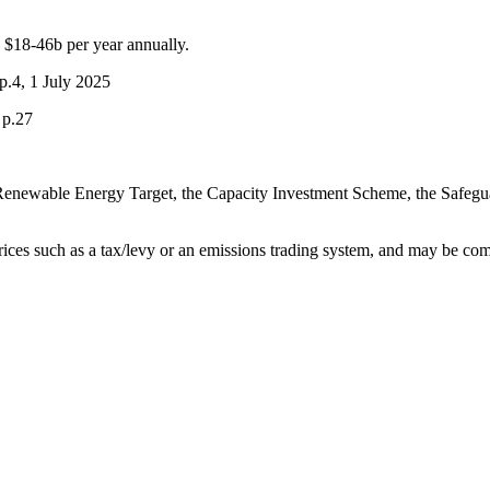
‌​ ‌‌‌​​‍‌‌ ‌‍‍ ‌‍‌‌‌ ‍‌​‍‌‌​ ​ ‌​‌​​‍‌‌​ ​ ‌​‌​​‍‌‌​ ​‍​ ​‍​ ​‍‌‍​ ​ ‌‌​ ‍‌​ ​‌​ ​‌​ ‌‍​ ​‍‌‍‌​​ ‍‌​ ​ ‌‍​‌​‍‌‌​ ​‍​ ​‍​‍‌‌​ ‌‌‌​‌​​‍ ‍‌ ​‍‌‍ ‌ ‌ ‌ ​ ​‍‌‌​ ‌‌‌​​‍‌‌ ‌‍‍ ‌‍‌‌‌ ‍‌​‍‌‌​ ​ ‌​‌​​‍‌‌​ ​ ‌​‌​​‍‌‌​ ​‍​ ​‍​ ‌‌​ ‍​​ ‍​‌‍‌​​ ‌‌‌‍‌‍​ ​‍‌‍​ ‌‍‌‍‌‍‌‍​ ​ ​ ‌​​‍‌‌​ ​‍​ ​‍​‍‌‌​ ‌‌‌​‌​​‍ ‍‌ ‌‍‌‍​‌‌‍ ​‌ ‌‌‌‍‌‌​‍‌‌​ ‌‌‌​​‍‌‌ ‌‍‍ ‌‍‌‌‌ ‍‌​‍‌‌​ ​ ‌​‌​​‍‌‌​ ​ ‌​‌​​‍‌‌​ ​‍​ ​‍​ ​‌‌‍​‌​ ​​​ ‌​‌‍​ ​ ‌‌​ ‌​​ ‌ ​ ‌‍​ ​ ​ ‌‌​ ​​​‍‌‌​ ​‍​ ​‍​‍‌‌​ ‌‌‌​‌​​‍ ‍‌‍​ ‌‍‍​‌‍‍‌‌‍ ​‌‍‌​‌ ​‍‌‍‌‌‌‍ ‍​‍‌‌​ ‌‌‌​​‍‌‌ ‌‍‍ ‌‍‌‌‌ ‍‌​‍‌‌​ ​ ‌​‌​​‍‌‌​ ​ ‌​‌​​‍‌‌​ ​‍​ ​‍​ ​​​ ‌‍​ ​‍‌‍‌‍​ ‌‌​ ‌ ​ ​‌​ ‌ ‌‍​ ​ ​ ‌‍‌‍​ ​‌​‍‌‌​ ​‍​ ​‍​‍‌‌​ ‌‌‌​‌​​‍ ‍‌ ‌​‌‍‌‌‌ ‍​‌ ‌​​‍‌‍‌ ​​‌‍‌‌‌ ​‍‌ ​ ‌ ​​‌‍‌‌‌‍​ ‌ ‌​‌‍‍‌‌ ‌‍‌‍‌‌​ ‌‌ ​​‌ ‌‌‌‍​‍‌‍ ​‌‍‍‌‌ ​ ‌‍‍​‌‍‌‌‌‍‌​​‍​‍‌ ‌
‌‍‌‍​ ‌‌‌‍‌‍‌‍‌​‌‍‌‌​ ​​‌‍​ ‌‍​‍​ ​‍‌‍​‍​‍‌‌​ ​‍​ ​‍​‍‌‌​ ‌‌‌​‌​​‍ ‍‌‍​ ‌‍‍​‌‍‍‌‌‍ ​‌‍‌​‌ ​‍‌‍‌‌‌‍ ‍​‍‌‌​ ‌‌‌​​‍‌‌ ‌‍‍ ‌‍‌‌‌ ‍‌​‍‌‌​ ​ ‌​‌​​‍‌‌​ ​ ‌​‌​​‍‌‌​ ​‍​ ​‍​ ‌‍​ ‌​‌‍​‌​ ‌‌‌‍​ ​ ‌ ‌‍​‍​ ‌ ​ ​‍​ ​ ​ ‌ ​ ‍‌​‍‌‌​ ​‍​ ​‍​‍‌‌​ ‌‌‌​‌​​‍ ‍‌ ‌​‌‍‌‌‌ ‍​‌ ‌​​‍‌‍‌ ​​‌‍‌‌‌ ​‍‌ ​ ‌ ​​‌‍‌‌‌‍​ ‌ ‌​‌‍‍‌‌ ‌‍‌‍‌‌​ ‌‌ ​​‌ ‌‌‌‍​‍‌‍ ​‌‍‍‌‌ ​ ‌‍‍​‌‍‌‌‌‍‌​​‍​‍‌ ‌
‍‌‍‌‌‌‍ ‍​‍‌‌​ ‌‌‌​​‍‌‌ ‌‍‍ ‌‍‌‌‌ ‍‌​‍‌‌​ ​ ‌​‌​​‍‌‌​ ​ ‌​‌​​‍‌‌​ ​‍​ ​‍‌‍​ ​ ​‌​ ‌​‌‍​‌​ ‍​​ ‌‌​ ‌ ​ ‍‌​ ‍​‌‍‌‍​ ‌​​ ​‍​‍‌‌​ ​‍​ ​‍​‍‌‌​ ‌‌‌​‌​​‍ ‍‌ ‌​‌‍‌‌‌ ‍​‌ ‌​​‍‌‍‌ ​​‌‍‌‌‌ ​‍‌ ​ ‌ ​​‌‍‌‌‌‍​ ‌ ‌​‌‍‍‌‌ ‌‍‌‍‌‌​ ‌‌ ​​‌ ‌‌‌‍​‍‌‍ ​‌‍‍‌‌ ​ ‌‍‍​‌‍‌‌‌‍‌​​‍​‍‌ ‌
the Renewable Energy Target, the Capacity Investment Scheme, the Safegu
​ ‌‌ ‌ ‌‍ ‌ ​‍‌‍‍ ​ ‍ ‌ ​​‌‍​‌‌ ‌​‌‍‍​​ ‌‌‍​ ‌‍ ‌‍ ‍‌ ‌​‌‍‌‌‌‍ ‍‌ ‌​‌‌​ ‌‍ ‌‌‍​‌‌‍ ​‌‍ ​‌‌​​‌ ​‍‌‍‍‌‌‍ ‍‌ ‌​​‍‌‌​ ‌‌‌​​‍‌‌ ‌‍‍ ‌‍‌‌‌ ‍‌​‍‌‌​ ​ ‌​‌​​‍‌‌​ ​ ‌​‌​​‍‌‌​ ​‍​ ​‍‌‍​‌‌‍​ ‌‍‌‍‌‍​ ​ ​ ​ ‍‌‌‍​‍​ ‌​​ ‌‍​ ‍​​ ​‍​ ​ ​‍‌‌​ ​‍​ ​‍​‍‌‌​ ‌‌‌​‌​​‍ ‍‌‍​ ‌‍‍​‌‍‍‌‌‍ ​‌‍‌​‌ ​‍‌‍‌‌‌‍ ‍​‍‌‌​ ‌‌‌​​‍‌‌ ‌‍‍ ‌‍‌‌‌ ‍‌​‍‌‌​ ​ ‌​‌​​‍‌‌​ ​ ‌​‌​​‍‌‌​ ​‍​ ​‍‌‍​‍​ ‍​​ ​ ‌‍​ ​ ‌​​ ​‍‌‍​‍‌‍‌​‌‍​‍​ ‌‌​ ​​‌‍‌‌​‍‌‌​ ​‍​ ​‍​‍‌‌​ ‌‌‌​‌​​‍ ‍‌ ‌​‌‍‌‌‌ ‍​‌ ‌​​ ‌‍​‍‌‍​‌‌ ​ ‌‍‌‌‌‌‌‌‌ ​‍‌‍ ​​ ‌‌‍‍​‌ ‌​‌ ‌​‌ ​​​‍‌‌​ ​ ‌​​‌​‍‌‌​ ​‍‌​‌‍​‍‌‌​ ​‍‌​‌‍‌‍ ​‌‍ ‌‍​ ‌‍​‌‌‍ ​‌‍‍​‌‍ ‌ ​ ‌ ‌​​‍‌‌​ ​ ‌​​‌​ ​ ​ ​ ​ ​ ​ ​ ​‍‌‍‌‍‍‌‌‍‌​​ ‌‌‍‌​​ ‌ ​ ​ ​ ‍​‌‍‌‍​ ‌ ​ ‌‌​ ​‌​‍ ‌‌‍‌​‌‍​‍‌‍​‌‌‍​ ​‍ ‌​ ‌​​ ‌‍​ ‌​​ ​‌​‍ ‌​ ‍‌​ ​‍‌‍​‌‌‍‌‌​‍ ‌‌‍​‌‌‍​ ​ 