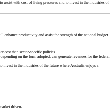
assist with cost-of-living pressures and to invest in the industries of
‍​ ‌ ​ ‌‌​ ​‌​‍ ‌‌‍‌​‌‍​‍‌‍​‌‌‍​ ​‍ ‌​ ‌​​ ‌‍​ ‌​​ ​‌​‍ ‌​ ‍‌​ ​‍‌‍​‌‌‍‌‌​‍ ‌‌‍​‌‌‍​ ​ ‌​​ ‌‌​ ‌‍​ ​‍​ ‌​​ ‌​​ ​‍​ ‍​‌‍​‌​ ​‌​‍‌‍‌ ‌​‌ ‍‌‌ ​​‌‍‌‌​ ‌‌ ‌ ‌‍ ‌ ​‍‌‍‍ ​‍‌‍‌ ​​‌‍​‌‌ ‌​‌‍‍​​ ‌‌‍​ ‌‍ ‌‍ ‍‌ ‌​‌‍‌‌‌‍ ‍‌ ‌​​‍‌‌​ ‌‌‌​​‍‌‌ ‌‍‍ ‌‍‌‌‌ ‍‌​‍‌‌​ ​ ‌​‌​​‍‌‌​ ​ ‌​‌​​‍‌‌​ ​‍​ ​‍‌‍‌​​ ​​​ ​​​ ​‍​ ‌‌​ ‍‌‌‍‌‍​ ‍​‌‍‌‍​ ‌‍​ ‍‌‌‍​‍​‍‌‌​ ​‍​ ​‍​‍‌‌​ ‌‌‌​‌​​‍ ‍‌‍​ ‌‍‍​‌‍‍‌‌‍ ​‌‍‌​‌ ​‍‌‍‌‌‌‍ ‍​‍‌‌​ ‌‌‌​​‍‌‌ ‌‍‍ ‌‍‌‌‌ ‍‌​‍‌‌​ ​ ‌​‌​​‍‌‌​ ​ ‌​‌​​‍‌‌​ ​‍​ ​‍‌‍​ ​ ​ ​ ‍​​ ‌​‌‍‌​‌‍‌‍​ ‌‌​ ​​‌‍‌‌​ ​‍​ ‌​‌‍‌​​‍‌‌​ ​‍​ ​‍​‍‌‌​ ‌‌‌​‌​​‍ ‍‌ ‌​‌‍‌‌‌ ‍​‌ ‌​​‍‌‍‌ ​​‌‍‌‌‌ ​‍‌ ​ ‌ ​​‌‍‌‌‌‍​ ‌ ‌​‌‍‍‌‌ ‌‍‌‍‌‌​ ‌‌ ​​‌ ‌‌‌‍​‍‌‍ ​‌‍‍‌‌ ​ ‌‍‍​‌‍‌‌‌‍‌​​‍​‍‌ ‌
​‍‌‌​ ​ ‌​‌​​‍‌‌​ ​ ‌​‌​​‍‌‌​ ​‍​ ​‍‌‍​ ‌‍‌‍​ ​​‌‍​ ‌‍​ ‌‍​‍‌‍​‍​ ‌‌‌‍‌​​ ​​‌‍​‌​ ​‌​‍‌‌​ ​‍​ ​‍​‍‌‌​ ‌‌‌​‌​​‍ ‍‌‍​ ‌‍‍​‌‍‍‌‌‍ ​‌‍‌​‌ ​‍‌‍‌‌‌‍ ‍​‍‌‌​ ‌‌‌​​‍‌‌ ‌‍‍ ‌‍‌‌‌ ‍‌​‍‌‌​ ​ ‌​‌​​‍‌‌​ ​ ‌​‌​​‍‌‌​ ​‍​ ​‍​ ‌ ‌‍​ ​ ‍​‌‍​ ​ ​​‌‍​‌‌‍‌‌​ ​‌​ ​‍​ ‌ ​ ‌‍​ ​‌​‍‌‌​ ​‍​ ​‍​‍‌‌​ ‌‌‌​‌​​‍ ‍‌ ‌​‌‍‌‌‌ ‍​‌ ‌​​‍‌‍‌ ​​‌‍‌‌‌ ​‍‌ ​ ‌ ​​‌‍‌‌‌‍​ ‌ ‌​‌‍‍‌‌ ‌‍‌‍‌‌​ ‌‌ ​​‌ ‌‌‌‍​‍‌‍ ​‌‍‍‌‌ ​ ‌‍‍​‌‍‌‌‌‍‌​​‍​‍‌ ‌
 depending on the form adopted, can generate revenues for the federal
o invest in the industries of the future where Australia enjoys a
‍‍ ‌‍‌‌‌ ‍‌​‍‌‌​ ​ ‌​‌​​‍‌‌​ ​ ‌​‌​​‍‌‌​ ​‍​ ​‍​ ‌‍‌‍‌‍​ ‌‌​ ​ ‌‍​ ​ ​‍‌‍‌‍‌‍‌‌​ ​‌​ ‍‌‌‍​‌​ ‌​​‍‌‌​ ​‍​ ​‍​‍‌‌​ ‌‌‌​‌​​‍ ‍‌ ‌​‌‍‌‌‌ ‍​‌ ‌​​‍‌‍‌ ​​‌‍‌‌‌ ​‍‌ ​ ‌ ​​‌‍‌‌‌‍​ ‌ ‌​‌‍‍‌‌ ‌‍‌‍‌‌​ ‌‌ ​​‌ ‌‌‌‍​‍‌‍ ​‌‍‍‌‌ ​ ‌‍‍​‌‍‌‌‌‍‌​​‍​‍‌ ‌