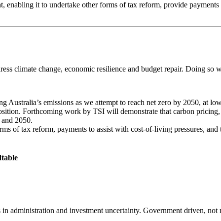
enabling it to undertake other forms of tax reform, provide payments to 
‍‌‌​‍ ‌‌‍​‌‌‍​ ​ ‌​​ ‌‌​ ‌‍​ ​‍​ ‌​​ ‌​​ ​‍​ ‍​‌‍​‌​ ​‌​ ‍ ‌ ‌​‌ ‍‌‌ ​​‌‍‌‌​ ‌‌ ‌ ‌‍ ‌ ​‍‌‍‍ ​ ‍ ‌ ​​‌‍​‌‌ ‌​‌‍‍​​ ‌‌‍​ ‌‍ ‌‍ ‍‌ ‌​‌‍‌‌‌‍ ‍‌ ‌​​‍‌‌​ ‌‌‌​​‍‌‌ ‌‍‍ ‌‍‌‌‌ ‍‌​‍‌‌​ ​ ‌​‌​​‍‌‌​ ​ ‌​‌​​‍‌‌​ ​‍​ ​‍‌‍‌​​ ​​​ ​​​ ​‍​ ‌‌​ ‍‌‌‍‌‍​ ‍​‌‍‌‍​ ‌‍​ ‍‌‌‍​‍​‍‌‌​ ​‍​ ​‍​‍‌‌​ ‌‌‌​‌​​‍ ‍‌‍​ ‌‍‍​‌‍‍‌‌‍ ​‌‍‌​‌ ​‍‌‍‌‌‌‍ ‍​‍‌‌​ ‌‌‌​​‍‌‌ ‌‍‍ ‌‍‌‌‌ ‍‌​‍‌‌​ ​ ‌​‌​​‍‌‌​ ​ ‌​‌​​‍‌‌​ ​‍​ ​‍‌‍​ ​ ​ ​ ‍​​ ‌​‌‍‌​‌‍‌‍​ ‌‌​ ​​‌‍‌‌​ ​‍​ ‌​‌‍‌​​‍‌‌​ ​‍​ ​‍​‍‌‌​ ‌‌‌​‌​​‍ ‍‌ ‌​‌‍‌‌‌ ‍​‌ ‌​​ ‌‍​‍‌‍​‌‌ ​ ‌‍‌‌‌‌‌‌‌ ​‍‌‍ ​​ ‌‌‍‍​‌ ‌​‌ ‌​‌ ​​​‍‌‌​ ​ ‌​​‌​‍‌‌​ ​‍‌​‌‍​‍‌‌​ ​‍‌​‌‍‌‍ ​‌‍ ‌‍​ ‌‍​‌‌‍ ​‌‍‍​‌‍ ‌ ​ ‌ ‌​​‍‌‌​ ​ ‌​​‌​ ​ ​ ​ ​ ​ ​ ​ ​‍‌‍‌‍‍‌‌‍‌​​ ‌‌‍‌​​ ‌ ​ ​ ​ ‍​‌‍‌
‌ ‌​‌‍‍​​ ‌‌‍​ ‌‍ ‌‍ ‍‌ ‌​‌‍‌‌‌‍ ‍‌ ‌​​‍‌‌​ ‌‌‌​​‍‌‌ ‌‍‍ ‌‍‌‌‌ ‍‌​‍‌‌​ ​ ‌​‌​​‍‌‌​ ​ ‌​‌​​‍‌‌​ ​‍​ ​‍‌‍​ ‌‍‌‍​ ​​‌‍​ ‌‍​ ‌‍​‍‌‍​‍​ ‌‌‌‍‌​​ ​​‌‍​‌​ ​‌​‍‌‌​ ​‍​ ​‍​‍‌‌​ ‌‌‌​‌​​‍ ‍‌‍​ ‌‍‍​‌‍‍‌‌‍ ​‌‍‌​‌ ​‍‌‍‌‌‌‍ ‍​‍‌‌​ ‌‌‌​​‍‌‌ ‌‍‍ ‌‍‌‌‌ ‍‌​‍‌‌​ ​ ‌​‌​​‍‌‌​ ​ ‌​‌​​‍‌‌​ ​‍​ ​‍​ ‌ ‌‍​ ​ ‍​‌‍​ ​ ​​‌‍​‌‌‍‌‌​ ​‌​ ​‍​ ‌ ​ ‌‍​ ​‌​‍‌‌​ ​‍​ ​‍​‍‌‌​ ‌‌‌​‌​​‍ ‍‌ ‌​‌‍‌‌‌ ‍​‌ ‌​​ ‌‍​‍‌‍​‌‌ ​ ‌‍‌‌‌‌‌‌‌ ​‍‌‍ ​​ ‌‌‍‍​‌ ‌​‌ ‌​‌ ​​​‍‌‌​ ​ ‌​​‌​‍‌‌​ ​‍‌​‌‍​‍‌‌​ ​‍‌​‌‍‌‍ ​‌‍ ‌‍​ ‌‍​‌‌‍ ​‌‍‍​‌‍ ‌ ​ ‌ ‌​​‍‌‌​ ​ ‌​​‌​ ​ ​ ​ ​ ​ ​ ​ ​‍‌‍‌‍‍‌‌‍‌​​ ‌‌‍‌​​ ‌ ​ ​ ​ ‍​‌‍‌‍​ ‌ ​ ‌‌​ ​‌​‍ ‌‌‍‌​‌‍​‍‌‍​‌‌‍​ ​‍ ‌​ ‌​​ ‌‍​ ‌​​ ​‌​‍ ‌​ ‍‌​ ​‍‌‍​‌‌‍‌‌​‍ ‌‌‍​‌‌‍​ ​ ‌​​ ‌‌​ ‌‍​ ​‍​ ‌​​ ‌​​ ​‍​ ‍​‌‍​‌​ ​‌​‍‌‍‌ ‌​‌ ‍‌‌ ​​‌‍‌‌​ ‌‌ ‌ ‌‍ ‌ ​‍‌‍‍ ​‍‌‍‌ ​​‌‍​‌‌ ‌​‌‍‍​​ ‌‌‍​ ‌‍ ‌‍ ‍‌ ‌​‌‍‌‌‌‍ ‍‌ ‌​​‍‌‌​ ‌‌‌​​‍‌‌ ‌‍‍ ‌‍‌‌‌ ‍‌
position. Forthcoming work by TSI will demonstrate that carbon pricing,
 ‍​‍‌‌​ ‌‌‌​​‍‌‌ ‌‍‍ ‌‍‌‌‌ ‍‌​‍‌‌​ ​ ‌​‌​​‍‌‌​ ​ ‌​‌​​‍‌‌​ ​‍​ ​‍‌‍‌‍​ ‍​​ ‌‌​ ‌ ​ ​​​ ‌‌​ ‌‌​ ‍​​ ​‍​ ‌ ​ ‌ ​ ​‍​‍‌‌​ ​‍​ ​‍​‍‌‌​ ‌‌‌​‌​​‍ ‍‌ ‌​‌‍‌‌‌ ‍​‌ ‌​​‍‌‍‌ ​​‌‍‌‌‌ ​‍‌ ​ ‌ ​​‌‍‌‌‌‍​ ‌ ‌​‌‍‍‌‌ ‌‍‌‍‌‌​ ‌‌ ​​‌ ‌‌‌‍​‍‌‍ ​‌‍‍‌‌ ​ ‌‍‍​‌‍‌‌‌‍‌​​‍​‍‌ ‌
ms of tax reform, payments to assist with cost-of-living pressures, and t
​​‍ ‍‌ ‌​‌‍‍‌‌ ‌​‌‍ ​‌‍‌‌​‍‌‍‌ ​​‌‍‌‌‌ ​‍‌ ​ ‌ ​​‌‍‌‌‌‍​ ‌ ‌​‌‍‍‌‌ ‌‍‌‍‌‌​ ‌‌ ​​‌ ‌‌‌‍​‍‌‍ ​‌‍‍‌‌ ​ ‌‍‍​‌‍‌‌‌‍‌​​‍​‍‌ ‌
​ ‌​‌​​‍‌‌​ ​ ‌​‌​​‍‌‌​ ​‍​ ​‍‌‍‌‌‌‍‌​​ ‌‍‌‍​‍​ ‍‌​ ​‍​ ​​‌‍​ ‌‍‌‍‌‍​‌​ ​‍‌‍​‍​‍‌‌​ ​‍​ ​‍​‍‌‌​ ‌‌‌​‌​​‍ ‍‌‍​ ‌‍‍​‌‍‍‌‌‍ ​‌‍‌​‌ ​‍‌‍‌‌‌‍ ‍​‍‌‌​ ‌‌‌​​‍‌‌ ‌‍‍ ‌‍‌‌‌ ‍‌​‍‌‌​ ​ ‌​‌​​‍‌‌​ ​ ‌​‌​​‍‌‌​ ​‍​ ​‍​ ‌‍‌‍‌‍​ ‌‌​ ​ ‌‍​ ​ ​‍‌‍‌‍‌‍‌‌​ ​‌​ ‍‌‌‍​‌​ ‌​​‍‌‌​ ​‍​ ​‍​‍‌‌​ ‌‌‌​‌​​‍ ‍‌ ‌​‌‍‌‌‌ ‍​‌ ‌​​ ‌‍​‍‌‍​‌‌ ​ ‌‍‌‌‌‌‌‌‌ ​‍‌‍ ​​ ‌‌‍‍​‌ ‌​‌ ‌​‌ ​​​‍‌‌​ ​ ‌​​‌​‍‌‌​ ​‍‌​‌‍​‍‌‌​ ​‍‌​‌‍‌‍ ​‌‍ ‌‍​ ‌‍​‌‌‍ ​‌‍‍​‌‍ ‌ ​ ‌ ‌​​‍‌‌​ ​ ‌​​‌​ ​ ​ ​ ​ ​ ​ ​ ​‍‌‍‌‍‍‌‌‍‌​​ ‌‌‍‌​​ ‌ ​ ​ ​ ‍​‌‍‌‍​ ‌ ​ ‌‌​ ​‌​‍ ‌‌‍‌​‌‍​‍‌‍​‌‌‍​ ​‍ ‌​ ‌​​ ‌‍​ ‌​​ ​‌​‍ ‌​ ‍‌​ ​‍‌‍​‌‌‍‌‌​‍ ‌‌‍​‌‌‍​ ​ ‌​​ ‌‌​ ‌‍​ ​‍​ ‌​​ ‌​​ ​‍​ ‍​‌‍​‌​ ​‌​‍‌‍‌ ‌​‌ ‍‌‌ ​​‌‍‌‌​ ‌‌ ‌ ‌‍ ‌ ​‍‌‍‍ ​‍‌‍‌ ​​‌‍​‌‌ ‌​‌‍‍​​ ‌‌‍​ ‌‍ ‌‍ ‍‌ ‌​‌‍‌‌‌‍ ‍‌ ‌​​‍‌‌​ ‌‌‌​​‍‌‌ ‌‍‍ ‌‍‌‌‌ ‍‌​‍‌‌​ ​ ‌​‌​​‍‌‌​ ​ ‌​‌​​‍‌‌​ ​‍​ ​‍​ ​‍‌‍​ ​ ‌‌​ ‍‌​ ​‌​ ​‌​ ‌‍​ ​‍‌‍‌​​ ‍‌​ ​ ‌‍​‌​‍‌‌​ ​‍​ ​‍​‍‌‌​ ‌‌‌​‌​​‍ ‍‌ ​‍‌‍ ‌ ‌ ‌ ​ ​‍‌‌​ ‌‌‌​​‍‌‌ ‌‍‍ ‌‍‌‌‌ ‍‌​‍‌‌​ ​ ‌​‌​​‍‌‌​ ​ ‌​‌​​‍‌‌​ ​‍​ ​‍‌‍‌‌​ ‌ ​ ​‌‌‍‌‍‌‍​‌‌‍​‍​ ‌‌​ ​​‌‍​ ​ ​‍​ ‌‌‌‍‌‌​‍‌‌​ ​‍​ ​‍​‍‌‌​ ‌‌‌​‌​​‍ ‍‌ ‌‍‌‍​‌‌‍ ​‌ ‌‌‌‍‌‌​‍‌‌​ ‌‌‌​​‍‌‌ ‌‍‍ ‌‍‌‌‌ ‍‌​‍‌‌​ ​ ‌​‌​​‍‌‌​ ​ ‌​‌​​‍‌‌​ ​‍​ ​‍‌‍‌‌‌‍‌​​ ‌‍‌‍​‍​ ‍‌​ ​‍​ ​​‌‍​ ‌‍‌‍‌‍​‌​ ​‍‌‍​‍​‍‌‌​ ​‍​ ​‍​‍‌‌​ ‌‌‌​‌​​‍ ‍‌‍​ ‌‍‍​‌‍‍‌‌‍ ​‌‍‌​‌ ​‍‌‍‌‌‌‍ ‍​‍‌‌​ ‌‌‌​​‍‌‌ ‌