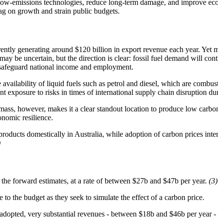
 low-emissions technologies, reduce long-term damage, and improve ec
‌​​ ‌ ​ ​ ​ ‍​‌‍‌‍​ ‌ ​ ‌‌​ ​‌​‍ ‌‌‍‌​‌‍​‍‌‍​‌‌‍​ ​‍ ‌​ ‌​​ ‌‍​ ‌​​ ​‌​‍ ‌​ ‍‌​ ​‍‌‍​‌‌‍‌‌​‍ ‌‌‍​‌‌‍​ ​ ‌​​ ‌‌​ ‌‍​ ​‍​ ‌​​ ‌​​ ​‍​ ‍​‌‍​‌​ ​‌​‍‌‍‌ ‌​‌ ‍‌‌ ​​‌‍‌‌​ ‌‌ ‌ ‌‍ ‌ ​‍‌‍‍ ​‍‌‍‌ ​​‌‍​‌‌ ‌​‌‍‍​​ ‌‌‍​ ‌‍ ‌‍ ‍‌ ‌​‌‍‌‌‌‍ ‍‌ ‌​​‍‌‌​ ‌‌‌​​‍‌‌ ‌‍‍ ‌‍‌‌‌ ‍‌​‍‌‌​ ​ ‌​‌​​‍‌‌​ ​ ‌​‌​​‍‌‌​ ​‍​ ​‍​ ​‌​ ​ ‌‍​ ​ ​‍​ ‍​​ ​​​ ‌‍​ ‍‌‌‍‌‍​ ‌​‌‍​‍​ ​‍​‍‌‌​ ​‍​ ​‍​‍‌‌​ ‌‌‌​‌​​‍ ‍‌‍​ ‌‍‍​‌‍‍‌‌‍ ​‌‍‌​‌ ​‍‌‍‌‌‌‍ ‍​‍‌‌​ ‌‌‌​​‍‌‌ ‌‍‍ ‌‍‌‌‌ ‍‌​‍‌‌​ ​ ‌​‌​​‍‌‌​ ​ ‌​‌​​‍‌‌​ ​‍​ ​‍‌‍‌‍‌‍​ ​ ‌ ​ ​ ​ ‍‌‌‍​‍​ ‌ ​ ​‌​ ​​​ ‍​‌‍​‌‌‍​ ​‍‌‌​ ​‍​ ​‍​‍‌‌​ ‌‌‌​‌​​‍ ‍‌ ‌​‌‍‌‌‌ ‍​‌ ‌​​‍‌‍‌ ​​‌‍‌‌‌ ​‍‌ ​ ‌ ​​‌‍‌‌‌‍​ ‌ ‌​‌‍‍‌‌ ‌‍‌‍‌‌​ ‌‌ ​​‌ ‌‌‌‍​‍‌‍ ​‌‍‍‌‌ ​ ‌‍‍​‌‍‌‌‌‍‌​​‍​‍‌ ‌
currently generating around $120 billion in export revenue each year. Y
ay be uncertain, but the direction is clear: fossil fuel demand will con
​​‍‌‌​ ​ ‌​​‌​ ​ ​ ​ ​ ​ ​ ​ ​‍‌‍‌‍‍‌‌‍‌​​ ‌‌‍‌​​ ‌ ​ ​ ​ ‍​‌‍‌‍​ ‌ ​ ‌‌​ ​‌​‍ ‌‌‍‌​‌‍​‍‌‍​‌‌‍​ ​‍ ‌​ ‌​​ ‌‍​ ‌​​ ​‌​‍ ‌​ ‍‌​ ​‍‌‍​‌‌‍‌‌​‍ ‌‌‍​‌‌‍​ ​ ‌​​ ‌‌​ ‌‍​ ​‍​ ‌​​ ‌​​ ​‍​ ‍​‌‍​‌​ ​‌​‍‌‍‌ ‌​‌ ‍‌‌ ​​‌‍‌‌​ ‌‌ ‌ ‌‍ ‌ ​‍‌‍‍ ​‍‌‍‌ ​​‌‍​‌‌ ‌​‌‍‍​​ ‌‌‍​ ‌‍ ‌‍ ‍‌ ‌​‌‍‌‌‌‍ ‍‌ ‌​​‍‌‌​ ‌‌‌​​‍‌‌ ‌‍‍ ‌‍‌‌‌ ‍‌​‍‌‌​ ​ ‌​‌​​‍‌‌​ ​ ‌​‌​​‍‌‌​ ​‍​ ​‍​ ‌ ‌‍‌‌‌‍‌‍​ ‌‍​ ‌ ​ ‌‌​ ‌ ​ ‍​‌‍​‍​ ‌​​ ‌ ​ ​ ​‍‌‌​ ​‍​ ​‍​‍‌‌​ ‌‌‌​‌​​‍ ‍‌‍​ ‌‍‍​‌‍‍‌‌‍ ​‌‍‌​‌ ​‍‌‍‌‌‌‍ ‍​‍‌‌​ ‌‌‌​​‍‌‌ ‌‍‍ ‌‍‌‌‌ ‍‌​‍‌‌​ ​ ‌​‌​​‍‌‌​ ​ ‌​‌​​‍‌‌​ ​‍​ ​‍​ ‌‍​ ‍​​ ​‍‌‍‌‍​ ​ ​ ‌‍​ ​​‌‍​ ​ ​‌‌‍‌​​ ​‌​ ‌​​‍‌‌​ ​‍​ ​‍​‍‌‌​ ‌‌‌​‌​​‍ ‍‌ ‌​‌‍‌‌‌ ‍​‌ ‌​​‍‌‍‌ ​​‌‍‌‌‌ ​‍‌ ​ ‌ ​​‌‍‌‌‌‍​ ‌ ‌​‌‍‍‌‌ ‌‍‌‍‌‌​ ‌‌ ​​‌ ‌‌‌‍​‍‌‍ ​‌‍‍‌‌ ​ ‌‍‍​‌‍‌‌‌‍‌​​‍​‍‌ ‌
e availability of liquid fuels such as petrol and diesel, which are combust
 ​ ‌​‌​​‍‌‌​ ​‍​ ​‍​ ‌‍‌‍‌‌‌‍​‌​ ‌‌​ ‌‍​ ‍‌‌‍‌‌​ ​ ‌‍​ ​ ‌ ​ ‌‍‌‍‌​​‍‌‌​ ​‍​ ​‍​‍‌‌​ ‌‌‌​‌​​‍ ‍‌‍​ ‌‍‍​‌‍‍‌‌‍ ​‌‍‌​‌ ​‍‌‍‌‌‌‍ ‍​‍‌‌​ ‌‌‌​​‍‌‌ ‌‍‍ ‌‍‌‌‌ ‍‌​‍‌‌​ ​ ‌​‌​​‍‌‌​ ​ ‌​‌​​‍‌‌​ ​‍​ ​‍‌‍‌‍​ ‍​​ ‌ ‌‍​ ‌‍​‌​ ‍‌‌‍​‌‌‍​ ​ ​​‌‍​ ​ ‌‌​ ​​​‍‌‌​ ​‍​ ​‍​‍‌‌​ ‌‌‌​‌​​‍ ‍‌ ‌​‌‍‌‌‌ ‍​‌ ‌​​ ‌‍​‍‌‍​‌‌ ​ ‌‍‌‌‌‌‌‌‌ ​‍‌‍ ​​ ‌‌‍‍​‌ ‌​‌ ‌​‌ ​​​‍‌‌​ ​ ‌​​‌​‍‌‌​ ​‍‌​‌‍​‍‌‌​ ​‍‌​‌‍‌‍ ​‌‍ ‌‍​ ‌‍​‌‌‍ ​‌‍‍​‌‍ ‌ ​ ‌ ‌​​‍‌‌​ ​ ‌​​‌​ ​ ​ ​ ​ ​ ​ ​ ​‍‌‍‌‍‍‌‌‍‌​​ ‌‌‍‌​​ ‌ ​ ​ ​ ‍​‌‍‌‍​ ‌ ​ ‌‌​ ​‌​‍ ‌‌‍‌​‌‍​‍‌‍​‌‌‍​ ​‍ ‌​ ‌​​ ‌‍​ ‌​​ ​‌​‍ ‌​ ‍‌​ ​‍‌‍​‌‌‍‌‌​‍ ‌‌‍​‌‌‍​ ​ ‌​​ ‌‌​ ‌‍​ ​‍​ ‌​​ ‌​​ ​‍​ ‍​‌‍​‌​ ​‌​‍‌‍‌ ‌​‌ ‍‌‌ ​​‌‍‌‌​ ‌‌ ‌ ‌‍ ‌ ​‍‌‍‍ ​‍‌‍‌ ​​‌‍​‌‌ ‌​‌‍‍​​ ‌‌‍​ ‌‍ ‌‍ ‍‌ ‌​‌‍‌‌‌‍ ‍‌ ‌​​‍‌‌​ ‌‌‌​​‍‌‌ ‌‍‍ ‌‍‌‌‌ ‍‌​‍‌‌​ ​ ‌​‌​​‍‌‌​ ​ ‌​‌​​‍‌‌​ ​‍​ ​‍​ ‌‍‌‍‌‌‌‍​‌​ ‌‌​ ‌‍​ ‍‌‌‍‌‌​ ​ ‌‍​ ​ ‌ ​ ‌‍‌‍‌​​‍‌‌​ ​‍
ass, however, makes it a clear standout location to produce low carbon
 ‌ ‌‍‌‌​ ​ ​ ‌‍‌‍​‍‌‍‌​​ ​​​ ​ ‌‍‌​‌‍‌‍​ ​‌​ ‍‌​‍‌‌​ ​‍​ ​‍​‍‌‌​ ‌‌‌​‌​​‍ ‍‌‍​ ‌‍‍​‌‍‍‌‌‍ ​‌‍‌​‌ ​‍‌‍‌‌‌‍ ‍​‍‌‌​ ‌‌‌​​‍‌‌ ‌‍‍ ‌‍‌‌‌ ‍‌​‍‌‌​ ​ ‌​‌​​‍‌‌​ ​ ‌​‌​​‍‌‌​ ​‍​ ​‍​ ‍​‌‍​ ‌‍​‌‌‍‌​​ ‌​​ ‌‍​ ‍‌‌‍​ ​ ‌‍‌‍‌‌​ ‌‍‌‍​ ​‍‌‌​ ​‍​ ​‍​‍‌‌​ ‌‌‌​‌​​‍ ‍‌ ‌​‌‍‌‌‌ ‍​‌ ‌​​‍‌‍‌ ​​‌‍‌‌‌ ​‍‌ ​ ‌ ​​‌‍‌‌‌‍​ ‌ ‌​‌‍‍‌‌ ‌‍‌‍‌‌​ ‌‌ ​​‌ ‌‌‌‍​‍‌‍ ​‌‍‍‌‌ ​ ‌‍‍​‌‍‌‌‌‍‌​​‍​‍‌ ‌
ucts domestically in Australia, while adoption of carbon prices interna
​​‍‌‍‌ ​​‌‍‌‌‌ ​‍‌ ​ ‌ ​​‌‍‌‌‌‍​ ‌ ‌​‌‍‍‌‌ ‌‍‌‍‌‌​ ‌‌ ​​‌ ‌‌‌‍​‍‌‍ ​‌‍‍‌‌ ​ ‌‍‍​‌‍‌‌‌‍‌​​‍​‍‌ ‌
 ​‍‌‍‌‍‌‍​‌​ ​‍​ ‍‌‌‍‌‍​ ​‍​ ‍​‌‍‌​​ ‌‍‌‍‌‍​ ‍‌​ ​​​‍‌‌​ ​‍​ ​‍​‍‌‌​ ‌‌‌​‌​​‍ ‍‌ ‌​‌‍‌‌‌ ‍​‌ ‌​​ ‌‍​‍‌‍​‌‌ ​ ‌‍‌‌‌‌‌‌‌ ​‍‌‍ ​​ ‌‌‍‍​‌ ‌​‌ ‌​‌ ​​​‍‌‌​ ​ ‌​​‌​‍‌‌​ ​‍‌​‌‍​‍‌‌​ ​‍‌​‌‍‌‍ ​‌‍ ‌‍​ ‌‍​‌‌‍ ​‌‍‍​‌‍ ‌ ​ ‌ ‌​​‍‌‌​ ​ ‌​​‌​ ​ ​ ​ ​ ​ ​ ​ ​‍‌‍‌‍‍‌‌‍‌​​ ‌‌‍‌​​ ‌ ​ ​ ​ ‍​‌‍‌‍​ ‌ ​ ‌‌​ ​‌​‍ ‌‌‍‌​‌‍​‍‌‍​‌‌‍​ ​‍ ‌​ ‌​​ ‌‍​ ‌​​ ​‌​‍ ‌​ ‍‌​ ​‍‌‍​‌‌‍‌‌​‍ ‌‌‍​‌‌‍​ ​ ‌​​ ‌‌​ ‌‍​ ​‍​ ‌​​ ‌​​ ​‍​ ‍​‌‍​‌​ ​‌​‍‌‍‌ ‌​‌ ‍‌‌ ​​‌‍‌‌​ ‌‌ ‌ ‌‍ ‌ ​‍‌‍‍ ​‍‌‍‌ ​​‌‍​‌‌ ‌​‌‍‍​​ ‌‌‍​ ‌‍ ‌‍ ‍‌ ‌​‌‍‌‌‌‍ ‍‌ ‌​​‍‌‌​ ‌‌‌​​‍‌‌ ‌‍‍ ‌‍‌‌‌ ‍‌​‍‌‌​ ​ ‌​‌​​‍‌‌​ ​ ‌​‌​​‍‌‌​ ​‍​ ​‍​ ​​​ ‍‌‌‍‌‍‌‍‌‍‌‍​‍‌‍​ ‌‍​‍​ ​​​ ​‌​ ​ ‌‍​ ​ ‍​​‍‌‌​ ​‍​ ​‍​‍‌‌​ ‌‌‌​‌​​‍ ‍‌‍​ ‌‍‍​‌‍‍‌‌‍ ​‌‍‌​‌ ​‍‌‍‌‌‌‍ ‍​‍‌‌​ ‌‌‌​​‍‌‌ ‌‍‍ ‌‍‌‌‌ ‍‌​‍‌‌​ ​ ‌​‌​​‍‌‌​ ​ ‌​‌​​‍‌‌​ ​‍​ ​‍‌‍‌‍‌‍​‌​ ​‍​ ‍‌‌‍‌‍​ ​‍​ ‍​‌‍‌​​ ‌‍‌‍‌‍​ ‍‌​ ​​​‍‌‌​ ​‍​ ​‍​‍‌‌​ ‌‌‌​‌​​‍ ‍‌ ‌​‌‍‌‌‌ ‍​‌ ‌​​‍‌‍‌ ​​‌‍‌‌‌ ​‍‌ ​ ‌ ​​‌‍‌‌‌‍​ ‌ ‌​‌‍‍‌‌ ‌‍‌‍‌‌​ ‌‌ ​​‌ ‌‌‌‍​‍‌‍ ​‌‍‍‌‌ ​ ‌‍‍​‌‍‌‌‌‍‌​​‍​‍‌ ‌
(3)​​​​‌ ‍ ​‍​‍‌‍ ‌ ​‍‌‍‍‌‌‍‌ ‌‍‍‌‌‍ ‍​‍​‍​ ‍‍​‍​‍‌ ​ ‌‍​‌‌‍ ‍‌‍‍‌‌ ‌​‌ ‍‌​‍ ‍‌‍‍‌‌‍ ​‍​‍​‍ ​​‍​‍‌‍‍​‌ ​‍‌‍‌‌‌‍‌‍​‍​‍​ ‍‍​‍​‍‌‍‍​‌ ‌​‌ ‌​‌ ​​​ ‍‍​‍ ​‍ ‌‍ ​‌‍ ‌‍​ ‌‍​‌‌‍ ​‌‍‍​‌‍ ‌ ​ ‌ ‌​​ ‍‍​ ​ ​ ​ ​ ​ ​ ​ ​‍ ‌‍‍‌‌‍ ‍‌ ‌​‌‍‌‌‌‍ ‍‌ ‌​​‍ ‌‍‌‌‌‍‌​‌‍‍‌‌ ‌​​‍ ‌‍ ‌‌‍ ‌‍‌​‌‍‌‌​ ‌‌ ​​‌ ​‍‌‍‌‌‌ ​ ‌‍‌‌‌‍ ‍‌ ‌​‌‍​‌‌ ‌​‌‍‍‌‌‍ ‌‍ ‍​ ‍ ‌‍‍‌‌‍‌​​ ‌‌‍‌​​ ‌ ​ ​ ​ ‍​‌‍‌‍​ ‌ ​ ‌‌​ ​‌​‍ ‌‌‍‌​‌‍​‍‌‍​‌‌‍​ ​‍ ‌​ ‌​​ ‌‍​ ‌​​ ​‌​‍ ‌​ ‍‌​ ​‍‌‍​‌‌‍‌‌​‍ ‌‌‍​‌‌‍​ ​ ‌​​ ‌‌​ ‌‍​ ​‍​ ‌​​ ‌​​ ​‍​ ‍​‌‍​‌​ ​‌​ ‍ ‌ ‌​‌ ‍‌‌ ​​‌‍‌‌​ ‌‌ ‌ ‌‍ ‌ ​‍‌‍‍ ​ ‍ ‌ ​​‌‍​‌‌ ‌​‌‍‍​​ ‌‌‍​ ‌‍ ‌‍ ‍‌ ‌​‌‍‌‌‌‍ ‍‌ ‌​​‍‌‌​ ‌‌‌​​‍‌‌ ‌‍‍ ‌‍‌‌‌ ‍‌​‍‌‌​ ​ ‌​‌​​‍‌‌​ ​ ‌​‌​​‍‌‌​ ​‍​ ​‍​ ​​​ ‍‌‌‍‌‍‌‍‌‍‌‍​‍‌‍​ ‌‍​‍​ ​​​ ​‌​ ​ ‌‍​ ​ ‍​​‍‌‌​ ​‍​ ​‍​‍‌‌​ ‌‌‌​‌​​‍ ‍‌‍​ ‌‍‍​‌‍‍‌‌‍ ​‌‍‌​‌ ​‍‌‍‌‌‌‍ ‍​‍‌‌​ ‌‌‌​​‍‌‌ ‌‍‍ ‌‍‌‌‌ ‍‌​‍‌‌​ ​ ‌​‌​​‍‌‌​ ​ ‌​‌​​‍‌‌​ ​‍​ ​‍​ ​‍‌‍‌​‌‍​ ​ ‍​​ ‍‌​ ‌‍​ ‌​​ ‍‌​ ​‍​ ‌‍​ ‌ ​ ​ ​‍‌‌​ ​‍​ ​‍​‍‌‌​ ‌‌‌​‌​​‍ ‍‌ ‌​‌‍‌‌‌ ‍​‌ ‌​​ ‌‍​‍‌‍​‌‌ ​ ‌‍‌‌‌‌‌‌‌ ​‍‌‍ ​​ ‌‌‍‍​‌ ‌​‌ ‌​‌ ​​​‍‌‌​ ​ ‌​​‌​‍‌‌​ ​‍‌​‌‍​‍‌‌​ ​‍‌​‌‍‌‍ ​‌‍ ‌‍​ ‌‍​‌‌‍ ​‌‍‍​‌‍ ‌ ​ ‌ ‌​​‍‌‌​ ​ ‌​​‌​ ​ ​ ​ ​ ​ ​ ​ ​‍‌‍‌‍‍‌‌‍‌​​ ‌‌‍‌​​ ‌ ​ ​ ​ ‍​‌‍‌‍​ ‌ ​ ‌‌​ ​‌​‍ ‌‌‍‌​‌‍​‍‌‍​‌‌‍​ ​‍ ‌​ ‌​​ ‌‍​ ‌​​ ​‌​‍ ‌​ ‍‌​ ​‍‌‍​‌‌‍‌‌​‍ ‌‌‍​‌‌‍​ ​ ‌​​ ‌‌​ ‌‍​ ​‍​ ‌​​ ‌​​ ​‍​ ‍​‌‍​‌​ ​‌​‍‌‍‌ ‌​‌ ‍‌‌ ​​‌‍‌‌​ ‌‌ ‌ ‌‍ ‌ ​‍‌‍‍ ​‍‌‍‌ ​​‌‍​‌‌ ‌​‌‍‍​​ ‌‌‍​ ‌‍ ‌‍ ‍‌ ‌​‌‍‌‌‌‍ ‍‌ ‌​​‍‌‌​ ‌‌‌​​‍‌‌ ‌‍‍ ‌‍‌‌‌ ‍‌​‍‌‌​ ​ ‌​‌​​‍‌‌​ ​ ‌​‌​​‍‌‌​ ​‍​ ​‍​ ​​​ ‍‌‌‍‌‍‌‍‌‍‌‍​‍‌‍​ ‌‍​‍​ ​​​ ​‌​ ​ ‌‍​ ​ ‍​​‍‌‌​ ​‍​ ​‍​‍‌‌​ ‌‌‌​‌​​‍ ‍‌‍​ ‌‍‍​‌‍‍‌‌‍ ​‌‍‌​‌ ​‍‌‍‌‌‌‍ ‍​‍‌‌​ ‌‌‌​​‍‌‌ ‌‍‍ ‌‍‌‌‌ ‍‌​‍‌‌​ ​ ‌​‌​​‍‌‌​ ​ ‌​‌​​‍‌‌​ ​‍​ ​‍​ ​‍‌‍‌​‌‍​ ​ ‍​​ ‍‌​ ‌‍​ ‌​​ ‍‌​ ​‍​ ‌‍​ ‌ ​ ​ ​‍‌‌​ ​‍​ ​‍​‍‌‌​ ‌‌‌​‌​​‍ ‍‌ ‌​‌‍‌‌‌ ‍​‌ ‌​​‍‌‍‌ ​​‌‍‌‌‌ ​‍‌ ​ ‌ ​​‌‍‌‌‌‍​ ‌ ‌​‌‍‍‌‌ ‌‍‌‍‌‌​ ‌‌ ​​‌ ‌‌‌‍​‍‌‍ ​‌‍‍‌‌ ​ ‌‍‍​‌‍‌‌‌‍‌​​‍​‍‌ ‌
‌‍​‌​ ‌​​ ‍​‌‍‌‍​ ​‍‌‍​‍‌‍​‌​ ‌‍‌‍​‍​ ​‌​ ​​​‍‌‌​ ​‍​ ​‍​‍‌‌​ ‌‌‌​‌​​‍ ‍‌ ‌​‌‍‌‌‌ ‍​‌ ‌​​ ‌‍​‍‌‍​‌‌ ​ ‌‍‌‌‌‌‌‌‌ ​‍‌‍ ​​ ‌‌‍‍​‌ ‌​‌ ‌​‌ ​​​‍‌‌​ ​ ‌​​‌​‍‌‌​ ​‍‌​‌‍​‍‌‌​ ​‍‌​‌‍‌‍ ​‌‍ ‌‍​ ‌‍​‌‌‍ ​‌‍‍​‌‍ ‌ ​ ‌ ‌​​‍‌‌​ ​ ‌​​‌​ ​ ​ ​ ​ ​ ​ ​ ​‍‌‍‌‍‍‌‌‍‌​​ ‌‌‍‌​​ ‌ ​ ​ ​ ‍​‌‍‌‍​ ‌ ​ ‌‌​ ​‌​‍ ‌‌‍‌​‌‍​‍‌‍​‌‌‍​ ​‍ ‌​ ‌​​ ‌‍​ ‌​​ ​‌​‍ ‌​ ‍‌​ ​‍‌‍​‌‌‍‌‌​‍ ‌‌‍​‌‌‍​ ​ ‌​​ ‌‌​ ‌‍​ ​‍​ ‌​​ ‌​​ ​‍​ ‍​‌‍​‌​ ​‌​‍‌‍‌ ‌​‌ ‍‌‌ ​​‌‍‌‌​ ‌‌ ‌ ‌‍ ‌ ​‍‌‍‍ ​‍‌‍‌ ​​‌‍​‌‌ ‌​‌‍‍​​ ‌‌‍​ ‌‍ ‌‍ ‍‌ ‌​‌‍‌‌‌‍ ‍‌ ‌​​‍‌‌​ ‌‌‌​​‍‌‌ ‌‍‍ ‌‍‌‌‌ ‍‌​‍‌‌​ ​ ‌​‌​​‍‌‌​ ​ ‌​‌​​‍‌‌​ ​‍​ ​‍​ ‍‌​ ‌‌​ ​ ‌‍​‌​ ​ ‌‍​‌​ ‌ ​ ​ ​ ​​​ ‍​​ ‌‌​ ‍‌​‍‌‌​ ​‍​ ​‍​‍‌‌​ ‌‌‌​‌​​‍ ‍‌‍​ ‌‍‍​‌‍‍‌‌‍ ​‌‍‌​‌ ​‍‌‍‌‌‌‍ ‍​‍‌‌​ ‌‌‌​​‍‌‌ ‌‍‍ ‌‍‌‌‌ ‍‌​‍‌‌​ ​ ‌​‌​​‍‌‌​ ​ ‌​‌​​‍‌‌​ ​‍​ ​‍​ ‍​‌‍​‌​ ‌​​ ‍​‌‍‌‍​ ​‍‌‍​‍‌‍​‌​ ‌‍‌‍​‍​ ​‌​ ​​​‍‌‌​ ​‍​ ​‍​‍‌‌​ ‌‌‌​‌​​‍ ‍‌ ‌​‌‍‌‌‌ ‍​‌ ‌​​‍‌‍‌ ​​‌‍‌‌‌ ​‍‌ ​ ‌ ​​‌‍‌‌‌‍​ ‌ ‌​‌‍‍‌‌ ‌‍‌‍‌‌​ ‌‌ ​​‌ ‌‌‌‍​‍‌‍ ​‌‍‍‌‌ ​ ‌‍‍​‌‍‌‌‌‍‌​​‍​‍‌ ‌
 adopted, very substantial revenues - between $18b and $46b per year - 