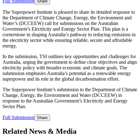
Full Submission​​​​‌ ‍ ​‍​‍‌‍ ‌ ​‍‌‍‍‌‌‍‌ ‌‍‍‌‌‍ ‍​‍​‍​ ‍‍​‍​‍‌ ​ ‌‍​‌‌‍ ‍‌‍‍‌‌ ‌​‌ ‍‌​‍ ‍‌‍‍‌‌‍ ​‍​‍​‍ ​​‍​‍‌‍‍​‌ ​‍‌‍‌‌‌‍‌‍​‍​‍​ ‍‍​‍​‍‌‍‍​‌ ‌​‌ ‌​‌ ​​​ ‍‍​‍ ​‍ ‌‍ ​‌‍ ‌‍​ ‌‍​‌‌‍ ​‌‍‍​‌‍ ‌ ​ ‌ ‌​​ ‍‍​ ​ ​ ​ ​ ​ ​ ​ ​‍ ‌‍‍‌‌‍ ‍‌ ‌​‌‍‌‌‌‍ ‍‌ ‌​​‍ ‌‍‌‌‌‍‌​‌‍‍‌‌ ‌​​‍ ‌‍ ‌‌‍ ‌‍‌​‌‍‌‌​ ‌‌ ​​‌ ​‍‌‍‌‌‌ ​ ‌‍‌‌‌‍ ‍‌ ‌​‌‍​‌‌ ‌​‌‍‍‌‌‍ ‌‍ ‍​ ‍ ‌‍‍‌‌‍‌​​ ‌​ ‌ ​ ​‌​ ​ ‌‍​ ​ ​‌​ ‌​​ ‌ ‌‍​‌​‍ ‌​ ‌‍‌‍‌‌‌‍‌​​ ‌‌​‍ ‌​ ‌​‌‍​ ‌‍​‍​ ‌‌​‍ ‌‌‍​‌​ ‌​​ ‌ ​ ​ ​‍ ‌​ ​‍‌‍​‍​ ​​‌‍​‍​ ‌‌‌‍​‍​ ​ ‌‍‌‍​ ​​​ ‌‍​ ​‌​ ‍‌​ ‍ ‌ ‌​‌ ‍‌‌ ​​‌‍‌‌​ ‌‌ ‌ ‌‍ ‌ ​‍‌‍‍ ​ ‍ ‌ ​​‌‍​‌‌ ‌​‌‍‍​​ ‌‌‍‌​‌‍ ‌ ‌ ‌‍ ‍‌‍ ​‌‍ ‌‍​‌‌‍‌​‌ ​ ‌​​‌‌‍ ‍‌‍‌​‌​ ​‌‍‍‌‌‍ ‍‌‍‍ ‌ ​ ​‍‌‌​ ‌‌‌​​‍‌‌ ‌‍‍ ‌‍‌‌‌ ‍‌​‍‌‌​ ​ ‌​‌​​‍‌‌​ ​ ‌​‌​​‍‌‌​ ​‍​ ​‍​ ​ ‌‍​ ‌‍‌‍‌‍​‌‌‍​ ​ ‌​‌‍​‍‌‍​‍​ ‌‌‌‍​‍​ ​ ‌‍‌‌​‍‌‌​ ​‍​ ​‍​‍‌‌​ ‌‌‌​‌​​‍ ‍‌ ‌​‌‍‍‌‌ ‌​‌‍ ​‌‍‌‌​ ‌‍​‍‌‍​‌‌ ​ ‌‍‌‌‌‌‌‌‌ ​‍‌‍ ​​ ‌‌‍‍​‌ ‌​‌ ‌​‌ ​​​‍‌‌​ ​ ‌​​‌​‍‌‌​ ​‍‌​‌‍​‍‌‌​ ​‍‌​‌‍‌‍ ​‌‍ ‌‍​ ‌‍​‌‌‍ ​‌‍‍​‌‍ ‌ ​ ‌ ‌​​‍‌‌​ ​ ‌​​‌​ ​ ​ ​ ​ ​ ​ ​ ​‍‌‍‌‍‍‌‌‍‌​​ ‌​ ‌ ​ ​‌​ ​ ‌‍​ ​ ​‌​ ‌​​ ‌ ‌‍​‌​‍ ‌​ ‌‍‌‍‌‌‌‍‌​​ ‌‌​‍ ‌​ ‌​‌‍​ ‌‍​‍​ ‌‌​‍ ‌‌‍​‌​ ‌​​ ‌ ​ ​ ​‍ ‌​ ​‍‌‍​‍​ ​​‌‍​‍​ ‌‌‌‍​‍​ ​ ‌‍‌‍​ ​​​ ‌‍​ ​‌​ ‍‌​‍‌‍‌ ‌​‌ ‍‌‌ ​​‌‍‌‌​ ‌‌ ‌ ‌‍ ‌ ​‍‌‍‍ ​‍‌‍‌ ​​‌‍​‌‌ ‌​‌‍‍​​ ‌‌‍‌​‌‍ ‌ ‌ ‌‍ ‍‌‍ ​‌‍ ‌‍​‌‌‍‌​‌ ​ ‌​​‌‌‍ ‍‌‍‌​‌​ ​‌‍‍‌‌‍ ‍‌‍‍ ‌ ​ ​‍‌‌​ ‌‌‌​​‍‌‌ ‌‍‍ ‌‍‌‌‌ ‍‌​‍‌‌​ ​ ‌​‌​​‍‌‌​ ​ ‌​‌​​‍‌‌​ ​‍​ ​‍​ ​ ‌‍​ ‌‍‌‍‌‍​‌‌‍​ ​ ‌​‌‍​‍‌‍​‍​ ‌‌‌‍​‍​ ​ ‌‍‌‌​‍‌‌​ ​‍​ ​‍​‍‌‌​ ‌‌‌​‌​​‍ ‍‌ ‌​‌‍‍‌‌ ‌​‌‍ ​‌‍‌‌​‍‌‍‌ ​​‌‍‌‌‌ ​‍‌ ​ ‌ ​​‌‍‌‌‌‍​ ‌ ‌​‌‍‍‌‌ ‌‍‌‍‌‌​ ‌‌ ​​‌ ‌‌‌‍​‍‌‍ ​‌‍‍‌‌ ​ ‌‍‍​‌‍‌‌‌‍‌​​‍​‍‌ ‌
Share
The Superpower Institute is pleased to share its detailed response to
the Department of Climate Change, Energy, the Environment and
Water’s (DCCEEW) call for submissions on the Australian
Government’s Electricity and Energy Sector Plan. This plan is a
cornerstone in shaping Australia’s pathway to reducing emissions in
the electricity sector while ensuring reliable, secure and affordable
energy.​​​​‌ ‍ ​‍​‍‌‍ ‌ ​‍‌‍‍‌‌‍‌ ‌‍‍‌‌‍ ‍​‍​‍​ ‍‍​‍​‍‌ ​ ‌‍​‌‌‍ ‍‌‍‍‌‌ ‌​‌ ‍‌​‍ ‍‌‍‍‌‌‍ ​‍​‍​‍ ​​‍​‍‌‍‍​‌ ​‍‌‍‌‌‌‍‌‍​‍​‍​ ‍‍​‍​‍‌‍‍​‌ ‌​‌ ‌​‌ ​​​ ‍‍​‍ ​‍ ‌‍ ​‌‍ ‌‍​ ‌‍​‌‌‍ ​‌‍‍​‌‍ ‌ ​ ‌ ‌​​ ‍‍​ ​ ​ ​ ​ ​ ​ ​ ​‍ ‌‍‍‌‌‍ ‍‌ ‌​‌‍‌‌‌‍ ‍‌ ‌​​‍ ‌‍‌‌‌‍‌​‌‍‍‌‌ ‌​​‍ ‌‍ ‌‌‍ ‌‍‌​‌‍‌‌​ ‌‌ ​​‌ ​‍‌‍‌‌‌ ​ ‌‍‌‌‌‍ ‍‌ ‌​‌‍​‌‌ ‌​‌‍‍‌‌‍ ‌‍ ‍​ ‍ ‌‍‍‌‌‍‌​​ ‌​ ‌ ​ ​‌​ ​ ‌‍​ ​ ​‌​ ‌​​ ‌ ‌‍​‌​‍ ‌​ ‌‍‌‍‌‌‌‍‌​​ ‌‌​‍ ‌​ ‌​‌‍​ ‌‍​‍​ ‌‌​‍ ‌‌‍​‌​ ‌​​ ‌ ​ ​ ​‍ ‌​ ​‍‌‍​‍​ ​​‌‍​‍​ ‌‌‌‍​‍​ ​ ‌‍‌‍​ ​​​ ‌‍​ ​‌​ ‍‌​ ‍ ‌ ‌​‌ ‍‌‌ ​​‌‍‌‌​ ‌‌ ‌ ‌‍ ‌ ​‍‌‍‍ ​ ‍ ‌ ​​‌‍​‌‌ ‌​‌‍‍​​ ‌‌‍​ ‌‍ ‌‍ ‍‌ ‌​‌‍‌‌‌‍ ‍‌ ‌​​‍‌‌​ ‌‌‌​​‍‌‌ ‌‍‍ ‌‍‌‌‌ ‍‌​‍‌‌​ ​ ‌​‌​​‍‌‌​ ​ ‌​‌​​‍‌‌​ ​‍​ ​‍​ ​​​ ‌ ‌‍‌​​ ​​​ ​‌​ ​‌‌‍‌​​ ​ ​ ​ ‌‍​‌​ ‍​​ ​​​‍‌‌​ ​‍​ ​‍​‍‌‌​ ‌‌‌​‌​​‍ ‍‌‍​ ‌‍‍​‌‍‍‌‌‍ ​‌‍‌​‌ ​‍‌‍‌‌‌‍ ‍​‍‌‌​ ‌‌‌​​‍‌‌ ‌‍‍ ‌‍‌‌‌ ‍‌​‍‌‌​ ​ ‌​‌​​‍‌‌​ ​ ‌​‌​​‍‌‌​ ​‍​ ​‍‌‍​‍​ ‌ ‌‍​‍​ ​‍‌‍​‌​ ​‌‌‍‌​​ ‌‍​ ‌ ‌‍​‌‌‍​‍​ ​​​ ​​​‍‌‌​ ​‍​ ​‍​‍‌‌​ ‌‌‌​‌​​‍ ‍‌ ‌​‌‍‌‌‌ ‍​‌ ‌​​ ‌‍​‍‌‍​‌‌ ​ ‌‍‌‌‌‌‌‌‌ ​‍‌‍ ​​ ‌‌‍‍​‌ ‌​‌ ‌​‌ ​​​‍‌‌​ ​ ‌​​‌​‍‌‌​ ​‍‌​‌‍​‍‌‌​ ​‍‌​‌‍‌‍ ​‌‍ ‌‍​ ‌‍​‌‌‍ ​‌‍‍​‌‍ ‌ ​ ‌ ‌​​‍‌‌​ ​ ‌​​‌​ ​ ​ ​ ​ ​ ​ ​ ​‍‌‍‌‍‍‌‌‍‌​​ ‌​ ‌ ​ ​‌​ ​ ‌‍​ ​ ​‌​ ‌​​ ‌ ‌‍​‌​‍ ‌​ ‌‍‌‍‌‌‌‍‌​​ ‌‌​‍ ‌​ ‌​‌‍​ ‌‍​‍​ ‌‌​‍ ‌‌‍​‌​ ‌​​ ‌ ​ ​ ​‍ ‌​ ​‍‌‍​‍​ ​​‌‍​‍​ ‌‌‌‍​‍​ ​ ‌‍‌‍​ ​​​ ‌‍​ ​‌​ ‍‌​‍‌‍‌ ‌​‌ ‍‌‌ ​​‌‍‌‌​ ‌‌ ‌ ‌‍ ‌ ​‍‌‍‍ ​‍‌‍‌ ​​‌‍​‌‌ ‌​‌‍‍​​ ‌‌‍​ ‌‍ ‌‍ ‍‌ ‌​‌‍‌‌‌‍ ‍‌ ‌​​‍‌‌​ ‌‌‌​​‍‌‌ ‌‍‍ ‌‍‌‌‌ ‍‌​‍‌‌​ ​ ‌​‌​​‍‌‌​ ​ ‌​‌​​‍‌‌​ ​‍​ ​‍​ ​​​ ‌ ‌‍‌​​ ​​​ ​‌​ ​‌‌‍‌​​ ​ ​ ​ ‌‍​‌​ ‍​​ ​​​‍‌‌​ ​‍​ ​‍​‍‌‌​ ‌‌‌​‌​​‍ ‍‌‍​ ‌‍‍​‌‍‍‌‌‍ ​‌‍‌​‌ ​‍‌‍‌‌‌‍ ‍​‍‌‌​ ‌‌‌​​‍‌‌ ‌‍‍ ‌‍‌‌‌ ‍‌​‍‌‌​ ​ ‌​‌​​‍‌‌​ ​ ‌​‌​​‍‌‌​ ​‍​ ​‍‌‍​‍​ ‌ ‌‍​‍​ ​‍‌‍​‌​ ​‌‌‍‌​​ ‌‍​ ‌ ‌‍​‌‌‍​‍​ ​​​ ​​​‍‌‌​ ​‍​ ​‍​‍‌‌​ ‌‌‌​‌​​‍ ‍‌ ‌​‌‍‌‌‌ ‍​‌ ‌​​‍‌‍‌ ​​‌‍‌‌‌ ​‍‌ ​ ‌ ​​‌‍‌‌‌‍​ ‌ ‌​‌‍‍‌‌ ‌‍‌‍‌‌​ ‌‌ ​​‌ ‌‌‌‍​‍‌‍ ​‌‍‍‌‌ ​ ‌‍‍​‌‍‌‌‌‍‌​​‍​‍‌ ‌
In the submission, TSI outlines key opportunities and challenges for
Australia, urging the government to define clear objectives and align
electricity policy with broader economic and climate goals. The
submission emphasies Australia’s potential as a renewable energy
superpower and its role in the global decarbonisation effort.​​​​‌ ‍ ​‍​‍‌‍ ‌ ​‍‌‍‍‌‌‍‌ ‌‍‍‌‌‍ ‍​‍​‍​ ‍‍​‍​‍‌ ​ ‌‍​‌‌‍ ‍‌‍‍‌‌ ‌​‌ ‍‌​‍ ‍‌‍‍‌‌‍ ​‍​‍​‍ ​​‍​‍‌‍‍​‌ ​‍‌‍‌‌‌‍‌‍​‍​‍​ ‍‍​‍​‍‌‍‍​‌ ‌​‌ ‌​‌ ​​​ ‍‍​‍ ​‍ ‌‍ ​‌‍ ‌‍​ ‌‍​‌‌‍ ​‌‍‍​‌‍ ‌ ​ ‌ ‌​​ ‍‍​ ​ ​ ​ ​ ​ ​ ​ ​‍ ‌‍‍‌‌‍ ‍‌ ‌​‌‍‌‌‌‍ ‍‌ ‌​​‍ ‌‍‌‌‌‍‌​‌‍‍‌‌ ‌​​‍ ‌‍ ‌‌‍ ‌‍‌​‌‍‌‌​ ‌‌ ​​‌ ​‍‌‍‌‌‌ ​ ‌‍‌‌‌‍ ‍‌ ‌​‌‍​‌‌ ‌​‌‍‍‌‌‍ ‌‍ ‍​ ‍ ‌‍‍‌‌‍‌​​ ‌​ ‌ ​ ​‌​ ​ ‌‍​ ​ ​‌​ ‌​​ ‌ ‌‍​‌​‍ ‌​ ‌‍‌‍‌‌‌‍‌​​ ‌‌​‍ ‌​ ‌​‌‍​ ‌‍​‍​ ‌‌​‍ ‌‌‍​‌​ ‌​​ ‌ ​ ​ ​‍ ‌​ ​‍‌‍​‍​ ​​‌‍​‍​ ‌‌‌‍​‍​ ​ ‌‍‌‍​ ​​​ ‌‍​ ​‌​ ‍‌​ ‍ ‌ ‌​‌ ‍‌‌ ​​‌‍‌‌​ ‌‌ ‌ ‌‍ ‌ ​‍‌‍‍ ​ ‍ ‌ ​​‌‍​‌‌ ‌​‌‍‍​​ ‌‌‍​ ‌‍ ‌‍ ‍‌ ‌​‌‍‌‌‌‍ ‍‌ ‌​​‍‌‌​ ‌‌‌​​‍‌‌ ‌‍‍ ‌‍‌‌‌ ‍‌​‍‌‌​ ​ ‌​‌​​‍‌‌​ ​ ‌​‌​​‍‌‌​ ​‍​ ​‍‌‍​‌​ ​​​ ‌ ‌‍‌‍​ ‍‌​ ​‌​ ‌‍‌‍​‍‌‍​ ​ ‌‍​ ‌​​ ​ ​‍‌‌​ ​‍​ ​‍​‍‌‌​ ‌‌‌​‌​​‍ ‍‌‍​ ‌‍‍​‌‍‍‌‌‍ ​‌‍‌​‌ ​‍‌‍‌‌‌‍ ‍​‍‌‌​ ‌‌‌​​‍‌‌ ‌‍‍ ‌‍‌‌‌ ‍‌​‍‌‌​ ​ ‌​‌​​‍‌‌​ ​ ‌​‌​​‍‌‌​ ​‍​ ​‍‌‍‌‌​ ‌‍‌‍‌‌​ ‌‍​ ​‍‌‍​‌‌‍‌‌​ ​​​ ‍‌​ ‌​​ ‍​​ ‌‌​ ​​​‍‌‌​ ​‍​ ​‍​‍‌‌​ ‌‌‌​‌​​‍ ‍‌ ‌​‌‍‌‌‌ ‍​‌ ‌​​ ‌‍​‍‌‍​‌‌ ​ ‌‍‌‌‌‌‌‌‌ ​‍‌‍ ​​ ‌‌‍‍​‌ ‌​‌ ‌​‌ ​​​‍‌‌​ ​ ‌​​‌​‍‌‌​ ​‍‌​‌‍​‍‌‌​ ​‍‌​‌‍‌‍ ​‌‍ ‌‍​ ‌‍​‌‌‍ ​‌‍‍​‌‍ ‌ ​ ‌ ‌​​‍‌‌​ ​ ‌​​‌​ ​ ​ ​ ​ ​ ​ ​ ​‍‌‍‌‍‍‌‌‍‌​​ ‌​ ‌ ​ ​‌​ ​ ‌‍​ ​ ​‌​ ‌​​ ‌ ‌‍​‌​‍ ‌​ ‌‍‌‍‌‌‌‍‌​​ ‌‌​‍ ‌​ ‌​‌‍​ ‌‍​‍​ ‌‌​‍ ‌‌‍​‌​ ‌​​ ‌ ​ ​ ​‍ ‌​ ​‍‌‍​‍​ ​​‌‍​‍​ ‌‌‌‍​‍​ ​ ‌‍‌‍​ ​​​ ‌‍​ ​‌​ ‍‌​‍‌‍‌ ‌​‌ ‍‌‌ ​​‌‍‌‌​ ‌‌ ‌ ‌‍ ‌ ​‍‌‍‍ ​‍‌‍‌ ​​‌‍​‌‌ ‌​‌‍‍​​ ‌‌‍​ ‌‍ ‌‍ ‍‌ ‌​‌‍‌‌‌‍ ‍‌ ‌​​‍‌‌​ ‌‌‌​​‍‌‌ ‌‍‍ ‌‍‌‌‌ ‍‌​‍‌‌​ ​ ‌​‌​​‍‌‌​ ​ ‌​‌​​‍‌‌​ ​‍​ ​‍‌‍​‌​ ​​​ ‌ ‌‍‌‍​ ‍‌​ ​‌​ ‌‍‌‍​‍‌‍​ ​ ‌‍​ ‌​​ ​ ​‍‌‌​ ​‍​ ​‍​‍‌‌​ ‌‌‌​‌​​‍ ‍‌‍​ ‌‍‍​‌‍‍‌‌‍ ​‌‍‌​‌ ​‍‌‍‌‌‌‍ ‍​‍‌‌​ ‌‌‌​​‍‌‌ ‌‍‍ ‌‍‌‌‌ ‍‌​‍‌‌​ ​ ‌​‌​​‍‌‌​ ​ ‌​‌​​‍‌‌​ ​‍​ ​‍‌‍‌‌​ ‌‍‌‍‌‌​ ‌‍​ ​‍‌‍​‌‌‍‌‌​ ​​​ ‍‌​ ‌​​ ‍​​ ‌‌​ ​​​‍‌‌​ ​‍​ ​‍​‍‌‌​ ‌‌‌​‌​​‍ ‍‌ ‌​‌‍‌‌‌ ‍​‌ ‌​​‍‌‍‌ ​​‌‍‌‌‌ ​‍‌ ​ ‌ ​​‌‍‌‌‌‍​ ‌ ‌​‌‍‍‌‌ ‌‍‌‍‌‌​ ‌‌ ​​‌ ‌‌‌‍​‍‌‍ ​‌‍‍‌‌ ​ ‌‍‍​‌‍‌‌‌‍‌​​‍​‍‌ ‌
The Superpower Institute’s submission to the Department of Climate
Change, Energy, the Environment and Water (DCCEEW) in
response to the Australian Government’s Electricity and Energy
Sector Plan.​​​​‌ ‍ ​‍​‍‌‍ ‌ ​‍‌‍‍‌‌‍‌ ‌‍‍‌‌‍ ‍​‍​‍​ ‍‍​‍​‍‌ ​ ‌‍​‌‌‍ ‍‌‍‍‌‌ ‌​‌ ‍‌​‍ ‍‌‍‍‌‌‍ ​‍​‍​‍ ​​‍​‍‌‍‍​‌ ​‍‌‍‌‌‌‍‌‍​‍​‍​ ‍‍​‍​‍‌‍‍​‌ ‌​‌ ‌​‌ ​​​ ‍‍​‍ ​‍ ‌‍ ​‌‍ ‌‍​ ‌‍​‌‌‍ ​‌‍‍​‌‍ ‌ ​ ‌ ‌​​ ‍‍​ ​ ​ ​ ​ ​ ​ ​ ​‍ ‌‍‍‌‌‍ ‍‌ ‌​‌‍‌‌‌‍ ‍‌ ‌​​‍ ‌‍‌‌‌‍‌​‌‍‍‌‌ ‌​​‍ ‌‍ ‌‌‍ ‌‍‌​‌‍‌‌​ ‌‌ ​​‌ ​‍‌‍‌‌‌ ​ ‌‍‌‌‌‍ ‍‌ ‌​‌‍​‌‌ ‌​‌‍‍‌‌‍ ‌‍ ‍​ ‍ ‌‍‍‌‌‍‌​​ ‌​ ‌ ​ ​‌​ ​ ‌‍​ ​ ​‌​ ‌​​ ‌ ‌‍​‌​‍ ‌​ ‌‍‌‍‌‌‌‍‌​​ ‌‌​‍ ‌​ ‌​‌‍​ ‌‍​‍​ ‌‌​‍ ‌‌‍​‌​ ‌​​ ‌ ​ ​ ​‍ ‌​ ​‍‌‍​‍​ ​​‌‍​‍​ ‌‌‌‍​‍​ ​ ‌‍‌‍​ ​​​ ‌‍​ ​‌​ ‍‌​ ‍ ‌ ‌​‌ ‍‌‌ ​​‌‍‌‌​ ‌‌ ‌ ‌‍ ‌ ​‍‌‍‍ ​ ‍ ‌ ​​‌‍​‌‌ ‌​‌‍‍​​ ‌‌‍​ ‌‍ ‌‍ ‍‌ ‌​‌‍‌‌‌‍ ‍‌ ‌​‌‌​ ‌‍ ‌‌‍​‌‌‍ ​‌‍ ​‌‌​​‌ ​‍‌‍‍‌‌‍ ‍‌ ‌​​‍‌‌​ ‌‌‌​​‍‌‌ ‌‍‍ ‌‍‌‌‌ ‍‌​‍‌‌​ ​ ‌​‌​​‍‌‌​ ​ ‌​‌​​‍‌‌​ ​‍​ ​‍​ ‌‍​ ‍‌‌‍‌​‌‍​‍‌‍​‍‌‍‌‌‌‍‌‍​ ‌​​ ​‌​ ​ ​ ​​‌‍‌​​‍‌‌​ ​‍​ ​‍​‍‌‌​ ‌‌‌​‌​​‍ ‍‌‍​ ‌‍‍​‌‍‍‌‌‍ ​‌‍‌​‌ ​‍‌‍‌‌‌‍ ‍​‍‌‌​ ‌‌‌​​‍‌‌ ‌‍‍ ‌‍‌‌‌ ‍‌​‍‌‌​ ​ ‌​‌​​‍‌‌​ ​ ‌​‌​​‍‌‌​ ​‍​ ​‍​ ‌ ​ ‌‌‌‍​‌‌‍‌‌​ ‌‌​ ‌​​ ‌​​ ‌​‌‍‌‌‌‍‌‍​ ​‌​ ‌ ​‍‌‌​ ​‍​ ​‍​‍‌‌​ ‌‌‌​‌​​‍ ‍‌ ‌​‌‍‌‌‌ ‍​‌ ‌​​ ‌‍​‍‌‍​‌‌ ​ ‌‍‌‌‌‌‌‌‌ ​‍‌‍ ​​ ‌‌‍‍​‌ ‌​‌ ‌​‌ ​​​‍‌‌​ ​ ‌​​‌​‍‌‌​ ​‍‌​‌‍​‍‌‌​ ​‍‌​‌‍‌‍ ​‌‍ ‌‍​ ‌‍​‌‌‍ ​‌‍‍​‌‍ ‌ ​ ‌ ‌​​‍‌‌​ ​ ‌​​‌​ ​ ​ ​ ​ ​ ​ ​ ​‍‌‍‌‍‍‌‌‍‌​​ ‌​ ‌ ​ ​‌​ ​ ‌‍​ ​ ​‌​ ‌​​ ‌ ‌‍​‌​‍ ‌​ ‌‍‌‍‌‌‌‍‌​​ ‌‌​‍ ‌​ ‌​‌‍​ ‌‍​‍​ ‌‌​‍ ‌‌‍​‌​ ‌​​ ‌ ​ ​ ​‍ ‌​ ​‍‌‍​‍​ ​​‌‍​‍​ ‌‌‌‍​‍​ ​ ‌‍‌‍​ ​​​ ‌‍​ ​‌​ ‍‌​‍‌‍‌ ‌​‌ ‍‌‌ ​​‌‍‌‌​ ‌‌ ‌ ‌‍ ‌ ​‍‌‍‍ ​‍‌‍‌ ​​‌‍​‌‌ ‌​‌‍‍​​ ‌‌‍​ ‌‍ ‌‍ ‍‌ ‌​‌‍‌‌‌‍ ‍‌ ‌​‌‌​ ‌‍ ‌‌‍​‌‌‍ ​‌‍ ​‌‌​​‌ ​‍‌‍‍‌‌‍ ‍‌ ‌​​‍‌‌​ ‌‌‌​​‍‌‌ ‌‍‍ ‌‍‌‌‌ ‍‌​‍‌‌​ ​ ‌​‌​​‍‌‌​ ​ ‌​‌​​‍‌‌​ ​‍​ ​‍​ ‌‍​ ‍‌‌‍‌​‌‍​‍‌‍​‍‌‍‌‌‌‍‌‍​ ‌​​ ​‌​ ​ ​ ​​‌‍‌​​‍‌‌​ ​‍​ ​‍​‍‌‌​ ‌‌‌​‌​​‍ ‍‌‍​ ‌‍‍​‌‍‍‌‌‍ ​‌‍‌​‌ ​‍‌‍‌‌‌‍ ‍​‍‌‌​ ‌‌‌​​‍‌‌ ‌‍‍ ‌‍‌‌‌ ‍‌​‍‌‌​ ​ ‌​‌​​‍‌‌​ ​ ‌​‌​​‍‌‌​ ​‍​ ​‍​ ‌ ​ ‌‌‌‍​‌‌‍‌‌​ ‌‌​ ‌​​ ‌​​ ‌​‌‍‌‌‌‍‌‍​ ​‌​ ‌ ​‍‌‌​ ​‍​ ​‍​‍‌‌​ ‌‌‌​‌​​‍ ‍‌ ‌​‌‍‌‌‌ ‍​‌ ‌​​‍‌‍‌ ​​‌‍‌‌‌ ​‍‌ ​ ‌ ​​‌‍‌‌‌‍​ ‌ ‌​‌‍‍‌‌ ‌‍‌‍‌‌​ ‌‌ ​​‌ ‌‌‌‍​‍‌‍ ​‌‍‍‌‌ ​ ‌‍‍​‌‍‌‌‌‍‌​​‍​‍‌ ‌
Full Submission​​​​‌ ‍ ​‍​‍‌‍ ‌ ​‍‌‍‍‌‌‍‌ ‌‍‍‌‌‍ ‍​‍​‍​ ‍‍​‍​‍‌ ​ ‌‍​‌‌‍ ‍‌‍‍‌‌ ‌​‌ ‍‌​‍ ‍‌‍‍‌‌‍ ​‍​‍​‍ ​​‍​‍‌‍‍​‌ ​‍‌‍‌‌‌‍‌‍​‍​‍​ ‍‍​‍​‍‌‍‍​‌ ‌​‌ ‌​‌ ​​​ ‍‍​‍ ​‍ ‌‍ ​‌‍ ‌‍​ ‌‍​‌‌‍ ​‌‍‍​‌‍ ‌ ​ ‌ ‌​​ ‍‍​ ​ ​ ​ ​ ​ ​ ​ ​‍ ‌‍‍‌‌‍ ‍‌ ‌​‌‍‌‌‌‍ ‍‌ ‌​​‍ ‌‍‌‌‌‍‌​‌‍‍‌‌ ‌​​‍ ‌‍ ‌‌‍ ‌‍‌​‌‍‌‌​ ‌‌ ​​‌ ​‍‌‍‌‌‌ ​ ‌‍‌‌‌‍ ‍‌ ‌​‌‍​‌‌ ‌​‌‍‍‌‌‍ ‌‍ ‍​ ‍ ‌‍‍‌‌‍‌​​ ‌​ ‌ ​ ​‌​ ​ ‌‍​ ​ ​‌​ ‌​​ ‌ ‌‍​‌​‍ ‌​ ‌‍‌‍‌‌‌‍‌​​ ‌‌​‍ ‌​ ‌​‌‍​ ‌‍​‍​ ‌‌​‍ ‌‌‍​‌​ ‌​​ ‌ ​ ​ ​‍ ‌​ ​‍‌‍​‍​ ​​‌‍​‍​ ‌‌‌‍​‍​ ​ ‌‍‌‍​ ​​​ ‌‍​ ​‌​ ‍‌​ ‍ ‌ ‌​‌ ‍‌‌ ​​‌‍‌‌​ ‌‌ ‌ ‌‍ ‌ ​‍‌‍‍ ​ ‍ ‌ ​​‌‍​‌‌ ‌​‌‍‍​​ ‌‌‍‌​‌‍ ‌ ‌ ‌‍ ‍‌‍ ​‌‍ ‌‍​‌‌‍‌​‌ ​ ‌​​‌‌‍ ‍‌‍‌​‌​ ​‌‍‍‌‌‍ ‍‌‍‍ ‌ ​ ​‍‌‌​ ‌‌‌​​‍‌‌ ‌‍‍ ‌‍‌‌‌ ‍‌​‍‌‌​ ​ ‌​‌​​‍‌‌​ ​ ‌​‌​​‍‌‌​ ​‍​ ​‍​ ​ ‌‍​ ‌‍‌‍‌‍​‌‌‍​ ​ ‌​‌‍​‍‌‍​‍​ ‌‌‌‍​‍​ ​ ‌‍‌‌​‍‌‌​ ​‍​ ​‍​‍‌‌​ ‌‌‌​‌​​‍ ‍‌ ‌​‌‍‍‌‌ ‌​‌‍ ​‌‍‌‌​ ‌‍​‍‌‍​‌‌ ​ ‌‍‌‌‌‌‌‌‌ ​‍‌‍ ​​ ‌‌‍‍​‌ ‌​‌ ‌​‌ ​​​‍‌‌​ ​ ‌​​‌​‍‌‌​ ​‍‌​‌‍​‍‌‌​ ​‍‌​‌‍‌‍ ​‌‍ ‌‍​ ‌‍​‌‌‍ ​‌‍‍​‌‍ ‌ ​ ‌ ‌​​‍‌‌​ ​ ‌​​‌​ ​ ​ ​ ​ ​ ​ ​ ​‍‌‍‌‍‍‌‌‍‌​​ ‌​ ‌ ​ ​‌​ ​ ‌‍​ ​ ​‌​ ‌​​ ‌ ‌‍​‌​‍ ‌​ ‌‍‌‍‌‌‌‍‌​​ ‌‌​‍ ‌​ ‌​‌‍​ ‌‍​‍​ ‌‌​‍ ‌‌‍​‌​ ‌​​ ‌ ​ ​ ​‍ ‌​ ​‍‌‍​‍​ ​​‌‍​‍​ ‌‌‌‍​‍​ ​ ‌‍‌‍​ ​​​ ‌‍​ ​‌​ ‍‌​‍‌‍‌ ‌​‌ ‍‌‌ ​​‌‍‌‌​ ‌‌ ‌ ‌‍ ‌ ​‍‌‍‍ ​‍‌‍‌ ​​‌‍​‌‌ ‌​‌‍‍​​ ‌‌‍‌​‌‍ ‌ ‌ ‌‍ ‍‌‍ ​‌‍ ‌‍​‌‌‍‌​‌ ​ ‌​​‌‌‍ ‍‌‍‌​‌​ ​‌‍‍‌‌‍ ‍‌‍‍ ‌ ​ ​‍‌‌​ ‌‌‌​​‍‌‌ ‌‍‍ ‌‍‌‌‌ ‍‌​‍‌‌​ ​ ‌​‌​​‍‌‌​ ​ ‌​‌​​‍‌‌​ ​‍​ ​‍​ ​ ‌‍​ ‌‍‌‍‌‍​‌‌‍​ ​ ‌​‌‍​‍‌‍​‍​ ‌‌‌‍​‍​ ​ ‌‍‌‌​‍‌‌​ ​‍​ ​‍​‍‌‌​ ‌‌‌​‌​​‍ ‍‌ ‌​‌‍‍‌‌ ‌​‌‍ ​‌‍‌‌​‍‌‍‌ ​​‌‍‌‌‌ ​‍‌ ​ ‌ ​​‌‍‌‌‌‍​ ‌ ‌​‌‍‍‌‌ ‌‍‌‍‌‌​ ‌‌ ​​‌ ‌‌‌‍​‍‌‍ ​‌‍‍‌‌ ​ ‌‍‍​‌‍‌‌‌‍‌​​‍​‍‌ ‌
Share
Related News & Media