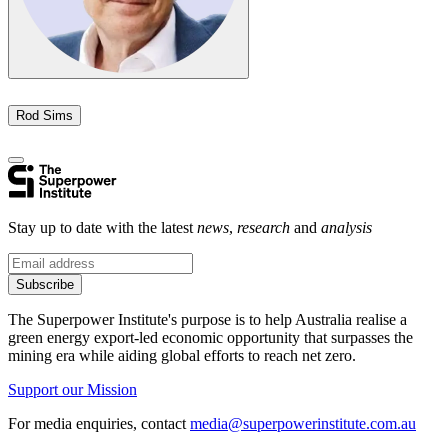
Rod Sims​​​​‌ ‍ ​‍​‍‌‍ ‌ ​‍‌‍‍‌‌‍‌ ‌‍‍‌‌‍ ‍​‍​‍​ ‍‍​‍​‍‌ ​ ‌‍​‌‌‍ ‍‌‍‍‌‌ ‌​‌ ‍‌​‍ ‍‌‍‍‌‌‍ ​‍​‍​‍ ​​‍​‍‌‍‍​‌ ​‍‌‍‌‌‌‍‌‍​‍​‍​ ‍‍​‍​‍‌‍‍​‌ ‌​‌ ‌​‌ ​​​ ‍‍​‍ ​‍ ‌‍ ​‌‍ ‌‍​ ‌‍​‌‌‍ ​‌‍‍​‌‍ ‌ ​ ‌ ‌​​ ‍‍​ ​ ​ ​ ​ ​ ​ ​ ​‍ ‌‍‍‌‌‍ ‍‌ ‌​‌‍‌‌‌‍ ‍‌ ‌​​‍ ‌‍‌‌‌‍‌​‌‍‍‌‌ ‌​​‍ ‌‍ ‌‌‍ ‌‍‌​‌‍‌‌​ ‌‌ ​​‌ ​‍‌‍‌‌‌ ​ ‌‍‌‌‌‍ ‍‌ ‌​‌‍​‌‌ ‌​‌‍‍‌‌‍ ‌‍ ‍​ ‍ ‌‍‍‌‌‍‌​​ ‌​ ‌‌​ ‍​​ ‌‌​ ​‍‌‍‌​​ ‍‌​ ‌‍​ ‍​​‍ ‌​ ‍​​ ‍‌‌‍​‍​ ‌ ​‍ ‌​ ‌​​ ‍​​ ‌​‌‍‌‍​‍ ‌‌‍​‍​ ​‍​ ‍​​ ‌‍​‍ ‌​ ‍‌​ ‌‌​ ​‌‌‍​ ‌‍​‌​ ​ ​ ‍​​ ​‍‌‍​ ​ ​‌​ ‌​​ ‍‌​ ‍ ‌ ‌​‌ ‍‌‌ ​​‌‍‌‌​ ‌‌‍​‌‌ ‌‌‌ ‌​‌‍‍​‌‍ ‌ ​‍​ ‍ ‌ ​​‌‍​‌‌ ‌​‌‍‍​​ ‌‌‍ ‍‌‍​‌‌‍ ‌‌‍‌‌​ ‌‍​‍‌‍​‌‌ ​ ‌‍‌‌‌‌‌‌‌ ​‍‌‍ ​​ ‌‌‍‍​‌ ‌​‌ ‌​‌ ​​​‍‌‌​ ​ ‌​​‌​‍‌‌​ ​‍‌​‌‍​‍‌‌​ ​‍‌​‌‍‌‍ ​‌‍ ‌‍​ ‌‍​‌‌‍ ​‌‍‍​‌‍ ‌ ​ ‌ ‌​​‍‌‌​ ​ ‌​​‌​ ​ ​ ​ ​ ​ ​ ​ ​‍‌‍‌‍‍‌‌‍‌​​ ‌​ ‌‌​ ‍​​ ‌‌​ ​‍‌‍‌​​ ‍‌​ ‌‍​ ‍​​‍ ‌​ ‍​​ ‍‌‌‍​‍​ ‌ ​‍ ‌​ ‌​​ ‍​​ ‌​‌‍‌‍​‍ ‌‌‍​‍​ ​‍​ ‍​​ ‌‍​‍ ‌​ ‍‌​ ‌‌​ ​‌‌‍​ ‌‍​‌​ ​ ​ ‍​​ ​‍‌‍​ ​ ​‌​ ‌​​ ‍‌​‍‌‍‌ ‌​‌ ‍‌‌ ​​‌‍‌‌​ ‌‌‍​‌‌ ‌‌‌ ‌​‌‍‍​‌‍ ‌ ​‍​‍‌‍‌ ​​‌‍​‌‌ ‌​‌‍‍​​ ‌‌‍ ‍‌‍​‌‌‍ ‌‌‍‌‌​‍‌‍‌ ​​‌‍‌‌‌ ​‍‌ ​ ‌ ​​‌‍‌‌‌‍​ ‌ ‌​‌‍‍‌‌ ‌‍‌‍‌‌​ ‌‌ ​​‌ ‌‌‌‍​‍‌‍ ​‌‍‍‌‌ ​ ‌‍‍​‌‍‌‌‌‍‌​​‍​‍‌ ‌
Stay up to date with the latest
news
,
research
and
analysis
Subscribe
The Superpower Institute's purpose is to help Australia realise a
green energy export-led economic opportunity that surpasses the
mining era while aiding global efforts to reach net zero.​​​​‌ ‍ ​‍​‍‌‍ ‌ ​‍‌‍‍‌‌‍‌ ‌‍‍‌‌‍ ‍​‍​‍​ ‍‍​‍​‍‌ ​ ‌‍​‌‌‍ ‍‌‍‍‌‌ ‌​‌ ‍‌​‍ ‍‌‍‍‌‌‍ ​‍​‍​‍ ​​‍​‍‌‍‍​‌ ​‍‌‍‌‌‌‍‌‍​‍​‍​ ‍‍​‍​‍‌‍‍​‌ ‌​‌ ‌​‌ ​​​ ‍‍​‍ ​‍ ‌‍ ​‌‍ ‌‍​ ‌‍​‌‌‍ ​‌‍‍​‌‍ ‌ ​ ‌ ‌​​ ‍‍​ ​ ​ ​ ​ ​ ​ ​ ​‍ ‌‍‍‌‌‍ ‍‌ ‌​‌‍‌‌‌‍ ‍‌ ‌​​‍ ‌‍‌‌‌‍‌​‌‍‍‌‌ ‌​​‍ ‌‍ ‌‌‍ ‌‍‌​‌‍‌‌​ ‌‌ ​​‌ ​‍‌‍‌‌‌ ​ ‌‍‌‌‌‍ ‍‌ ‌​‌‍​‌‌ ‌​‌‍‍‌‌‍ ‌‍ ‍​ ‍ ‌‍‍‌‌‍‌​​ ‌​ ​‍​ ‌‍​ ‌‌​ ‌‍​ ​​‌‍‌‌​ ‍​​ ​​​‍ ‌​ ‌ ​ ‌​​ ‌‍​ ‌‌​‍ ‌​ ‌​​ ‍​​ ​ ​ ‍‌​‍ ‌​ ‍​​ ‌‍​ ​‍​ ‍‌​‍ ‌​ ‌‌​ ‌‌​ ‌ ​ ​‍‌‍‌‍​ ‍​​ ​‍​ ‍‌​ ‌‌​ ‍​​ ​​‌‍‌‌​ ‍ ‌ ‌​‌ ‍‌‌ ​​‌‍‌‌​ ‌‌ ​ ‌‍‌‌‌ ‌​‌ ‌​‌‍‍‌‌‍ ‍‌‍‌ ‌ ​ ​ ‍ ‌ ​​‌‍​‌‌ ‌​‌‍‍​​ ‌‌‍‌‍‌‍ ‌‍ ‌ ‌​‌‍‌‌‌ ​‍‌‌‌​‌‍‌‌‌ ‍​‌ ‌​​ ‌‍​‍‌‍​‌‌ ​ ‌‍‌‌‌‌‌‌‌ ​‍‌‍ ​​ ‌‌‍‍​‌ ‌​‌ ‌​‌ ​​​‍‌‌​ ​ ‌​​‌​‍‌‌​ ​‍‌​‌‍​‍‌‌​ ​‍‌​‌‍‌‍ ​‌‍ ‌‍​ ‌‍​‌‌‍ ​‌‍‍​‌‍ ‌ ​ ‌ ‌​​‍‌‌​ ​ ‌​​‌​ ​ ​ ​ ​ ​ ​ ​ ​‍‌‍‌‍‍‌‌‍‌​​ ‌​ ​‍​ ‌‍​ ‌‌​ ‌‍​ ​​‌‍‌‌​ ‍​​ ​​​‍ ‌​ ‌ ​ ‌​​ ‌‍​ ‌‌​‍ ‌​ ‌​​ ‍​​ ​ ​ ‍‌​‍ ‌​ ‍​​ ‌‍​ ​‍​ ‍‌​‍ ‌​ ‌‌​ ‌‌​ ‌ ​ ​‍‌‍‌‍​ ‍​​ ​‍​ ‍‌​ ‌‌​ ‍​​ ​​‌‍‌‌​‍‌‍‌ ‌​‌ ‍‌‌ ​​‌‍‌‌​ ‌‌ ​ ‌‍‌‌‌ ‌​‌ ‌​‌‍‍‌‌‍ ‍‌‍‌ ‌ ​ ​‍‌‍‌ ​​‌‍​‌‌ ‌​‌‍‍​​ ‌‌‍‌‍‌‍ ‌‍ ‌ ‌​‌‍‌‌‌ ​‍‌‌‌​‌‍‌‌‌ ‍​‌ ‌​​‍‌‍‌ ​​‌‍‌‌‌ ​‍‌ ​ ‌ ​​‌‍‌‌‌‍​ ‌ ‌​‌‍‍‌‌ ‌‍‌‍‌‌​ ‌‌ ​​‌ ‌‌‌‍​‍‌‍ ​‌‍‍‌‌ ​ ‌‍‍​‌‍‌‌‌‍‌​​‍​‍‌ ‌
Support our Mission
For media enquiries, contact
media@superpowerinstitute.com.au