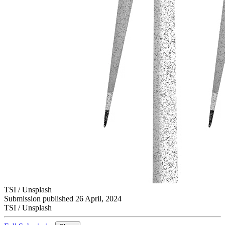
TSI / Unsplash​​​​‌ ‍ ​‍​‍‌‍ ‌ ​‍‌‍‍‌‌‍‌ ‌‍‍‌‌‍ ‍​‍​‍​ ‍‍​‍​‍‌ ​ ‌‍​‌‌‍ ‍‌‍‍‌‌ ‌​‌ ‍‌​‍ ‍‌‍‍‌‌‍ ​‍​‍​‍ ​​‍​‍‌‍‍​‌ ​‍‌‍‌‌‌‍‌‍​‍​‍​ ‍‍​‍​‍‌‍‍​‌ ‌​‌ ‌​‌ ​​​ ‍‍​‍ ​‍ ‌‍ ​‌‍ ‌‍​ ‌‍​‌‌‍ ​‌‍‍​‌‍ ‌ ​ ‌ ‌​​ ‍‍​ ​ ​ ​ ​ ​ ​ ​ ​‍ ‌‍‍‌‌‍ ‍‌ ‌​‌‍‌‌‌‍ ‍‌ ‌​​‍ ‌‍‌‌‌‍‌​‌‍‍‌‌ ‌​​‍ ‌‍ ‌‌‍ ‌‍‌​‌‍‌‌​ ‌‌ ​​‌ ​‍‌‍‌‌‌ ​ ‌‍‌‌‌‍ ‍‌ ‌​‌‍​‌‌ ‌​‌‍‍‌‌‍ ‌‍ ‍​ ‍ ‌‍‍‌‌‍‌​​ ‌​ ‌ ​ ​‌​ ​ ‌‍​ ​ ​‌​ ‌​​ ‌ ‌‍​‌​‍ ‌​ ‌‍‌‍‌‌‌‍‌​​ ‌‌​‍ ‌​ ‌​‌‍​ ‌‍​‍​ ‌‌​‍ ‌‌‍​‌​ ‌​​ ‌ ​ ​ ​‍ ‌​ ​‍‌‍​‍​ ​​‌‍​‍​ ‌‌‌‍​‍​ ​ ‌‍‌‍​ ​​​ ‌‍​ ​‌​ ‍‌​ ‍ ‌ ‌​‌ ‍‌‌ ​​‌‍‌‌​ ‌‌ ‌ ‌‍ ‌ ​‍‌‍‍ ​ ‍ ‌ ​​‌‍​‌‌ ‌​‌‍‍​​ ‌‌ ‌​‌‍‍​‌ ‌‌‌‍ ‌‌‍​‍‌‍ ‍‌‍​‌‌‍‍‌‌‍ ​‌​​ ‌‍‍‌‌ ‌​‌‍‌‌​ ‌‍​‍‌‍​‌‌ ​ ‌‍‌‌‌‌‌‌‌ ​‍‌‍ ​​ ‌‌‍‍​‌ ‌​‌ ‌​‌ ​​​‍‌‌​ ​ ‌​​‌​‍‌‌​ ​‍‌​‌‍​‍‌‌​ ​‍‌​‌‍‌‍ ​‌‍ ‌‍​ ‌‍​‌‌‍ ​‌‍‍​‌‍ ‌ ​ ‌ ‌​​‍‌‌​ ​ ‌​​‌​ ​ ​ ​ ​ ​ ​ ​ ​‍‌‍‌‍‍‌‌‍‌​​ ‌​ ‌ ​ ​‌​ ​ ‌‍​ ​ ​‌​ ‌​​ ‌ ‌‍​‌​‍ ‌​ ‌‍‌‍‌‌‌‍‌​​ ‌‌​‍ ‌​ ‌​‌‍​ ‌‍​‍​ ‌‌​‍ ‌‌‍​‌​ ‌​​ ‌ ​ ​ ​‍ ‌​ ​‍‌‍​‍​ ​​‌‍​‍​ ‌‌‌‍​‍​ ​ ‌‍‌‍​ ​​​ ‌‍​ ​‌​ ‍‌​‍‌‍‌ ‌​‌ ‍‌‌ ​​‌‍‌‌​ ‌‌ ‌ ‌‍ ‌ ​‍‌‍‍ ​‍‌‍‌ ​​‌‍​‌‌ ‌​‌‍‍​​ ‌‌ ‌​‌‍‍​‌ ‌‌‌‍ ‌‌‍​‍‌‍ ‍‌‍​‌‌‍‍‌‌‍ ​‌​​ ‌‍‍‌‌ ‌​‌‍‌‌​‍‌‍‌ ​​‌‍‌‌‌ ​‍‌ ​ ‌ ​​‌‍‌‌‌‍​ ‌ ‌​‌‍‍‌‌ ‌‍‌‍‌‌​ ‌‌ ​​‌ ‌‌‌‍​‍‌‍ ​‌‍‍‌‌ ​ ‌‍‍​‌‍‌‌‌‍‌​​‍​‍‌ ‌
Submission published 26 April, 2024
TSI / Unsplash​​​​‌ ‍ ​‍​‍‌‍ ‌ ​‍‌‍‍‌‌‍‌ ‌‍‍‌‌‍ ‍​‍​‍​ ‍‍​‍​‍‌ ​ ‌‍​‌‌‍ ‍‌‍‍‌‌ ‌​‌ ‍‌​‍ ‍‌‍‍‌‌‍ ​‍​‍​‍ ​​‍​‍‌‍‍​‌ ​‍‌‍‌‌‌‍‌‍​‍​‍​ ‍‍​‍​‍‌‍‍​‌ ‌​‌ ‌​‌ ​​​ ‍‍​‍ ​‍ ‌‍ ​‌‍ ‌‍​ ‌‍​‌‌‍ ​‌‍‍​‌‍ ‌ ​ ‌ ‌​​ ‍‍​ ​ ​ ​ ​ ​ ​ ​ ​‍ ‌‍‍‌‌‍ ‍‌ ‌​‌‍‌‌‌‍ ‍‌ ‌​​‍ ‌‍‌‌‌‍‌​‌‍‍‌‌ ‌​​‍ ‌‍ ‌‌‍ ‌‍‌​‌‍‌‌​ ‌‌ ​​‌ ​‍‌‍‌‌‌ ​ ‌‍‌‌‌‍ ‍‌ ‌​‌‍​‌‌ ‌​‌‍‍‌‌‍ ‌‍ ‍​ ‍ ‌‍‍‌‌‍‌​​ ‌​ ‌ ​ ​‌​ ​ ‌‍​ ​ ​‌​ ‌​​ ‌ ‌‍​‌​‍ ‌​ ‌‍‌‍‌‌‌‍‌​​ ‌‌​‍ ‌​ ‌​‌‍​ ‌‍​‍​ ‌‌​‍ ‌‌‍​‌​ ‌​​ ‌ ​ ​ ​‍ ‌​ ​‍‌‍​‍​ ​​‌‍​‍​ ‌‌‌‍​‍​ ​ ‌‍‌‍​ ​​​ ‌‍​ ​‌​ ‍‌​ ‍ ‌ ‌​‌ ‍‌‌ ​​‌‍‌‌​ ‌‌ ‌ ‌‍ ‌ ​‍‌‍‍ ​ ‍ ‌ ​​‌‍​‌‌ ‌​‌‍‍​​ ‌‌ ‌​‌‍‍​‌ ‌‌‌‍ ‌‌‍​‍‌‍ ‍‌‍​‌‌‍‍‌‌‍ ​‌​​ ‌‍‍‌‌ ‌​‌‍‌‌​ ‌‍​‍‌‍​‌‌ ​ ‌‍‌‌‌‌‌‌‌ ​‍‌‍ ​​ ‌‌‍‍​‌ ‌​‌ ‌​‌ ​​​‍‌‌​ ​ ‌​​‌​‍‌‌​ ​‍‌​‌‍​‍‌‌​ ​‍‌​‌‍‌‍ ​‌‍ ‌‍​ ‌‍​‌‌‍ ​‌‍‍​‌‍ ‌ ​ ‌ ‌​​‍‌‌​ ​ ‌​​‌​ ​ ​ ​ ​ ​ ​ ​ ​‍‌‍‌‍‍‌‌‍‌​​ ‌​ ‌ ​ ​‌​ ​ ‌‍​ ​ ​‌​ ‌​​ ‌ ‌‍​‌​‍ ‌​ ‌‍‌‍‌‌‌‍‌​​ ‌‌​‍ ‌​ ‌​‌‍​ ‌‍​‍​ ‌‌​‍ ‌‌‍​‌​ ‌​​ ‌ ​ ​ ​‍ ‌​ ​‍‌‍​‍​ ​​‌‍​‍​ ‌‌‌‍​‍​ ​ ‌‍‌‍​ ​​​ ‌‍​ ​‌​ ‍‌​‍‌‍‌ ‌​‌ ‍‌‌ ​​‌‍‌‌​ ‌‌ ‌ ‌‍ ‌ ​‍‌‍‍ ​‍‌‍‌ ​​‌‍​‌‌ ‌​‌‍‍​​ ‌‌ ‌​‌‍‍​‌ ‌‌‌‍ ‌‌‍​‍‌‍ ‍‌‍​‌‌‍‍‌‌‍ ​‌​​ ‌‍‍‌‌ ‌​‌‍‌‌​‍‌‍‌ ​​‌‍‌‌‌ ​‍‌ ​ ‌ ​​‌‍‌‌‌‍​ ‌ ‌​‌‍‍‌‌ ‌‍‌‍‌‌​ ‌‌ ​​‌ ‌‌‌‍​‍‌‍ ​‌‍‍‌‌ ​ ‌‍‍​‌‍‌‌‌‍‌​​‍​‍‌ ‌