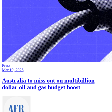
Press
Mar 10, 2026
Australia to miss out on multibillion
dollar oil and gas budget boost ​​​​‌ ‍ ​‍​‍‌‍ ‌ ​‍‌‍‍‌‌‍‌ ‌‍‍‌‌‍ ‍​‍​‍​ ‍‍​‍​‍‌ ​ ‌‍​‌‌‍ ‍‌‍‍‌‌ ‌​‌ ‍‌​‍ ‍‌‍‍‌‌‍ ​‍​‍​‍ ​​‍​‍‌‍‍​‌ ​‍‌‍‌‌‌‍‌‍​‍​‍​ ‍‍​‍​‍‌‍‍​‌ ‌​‌ ‌​‌ ​​​ ‍‍​‍ ​‍ ‌‍ ​‌‍ ‌‍​ ‌‍​‌‌‍ ​‌‍‍​‌‍ ‌ ​ ‌ ‌​​ ‍‍​ ​ ​ ​ ​ ​ ​ ​ ​‍ ‌‍‍‌‌‍ ‍‌ ‌​‌‍‌‌‌‍ ‍‌ ‌​​‍ ‌‍‌‌‌‍‌​‌‍‍‌‌ ‌​​‍ ‌‍ ‌‌‍ ‌‍‌​‌‍‌‌​ ‌‌ ​​‌ ​‍‌‍‌‌‌ ​ ‌‍‌‌‌‍ ‍‌ ‌​‌‍​‌‌ ‌​‌‍‍‌‌‍ ‌‍ ‍​ ‍ ‌‍‍‌‌‍‌​​ ‌‌‍‌‌​ ‍‌‌‍‌‌​ ​ ‌‍​ ‌‍​ ‌‍​‍​ ​‍​‍ ‌‌‍‌‍‌‍​‌‌‍‌‌​ ‌​​‍ ‌​ ‌​​ ​‌‌‍​ ​ ​​​‍ ‌​ ‍​‌‍‌‌‌‍​ ​ ‌ ​‍ ‌‌‍​‌‌‍​‍​ ​‌​ ‍‌​ ​​​ ​‌​ ‌‍​ ‍‌‌‍​ ‌‍‌‌‌‍‌‍​ ‍​​ ‍ ‌ ‌​‌ ‍‌‌ ​​‌‍‌‌​ ‌‌‍ ‍‌‍‌‌‌ ‌ ‌ ​ ​ ‍ ‌ ​​‌‍​‌‌ ‌​‌‍‍​​ ‌‌ ‌​‌‍‍‌‌ ‌​‌‍ ​‌‍‌‌​ ‌‍​‍‌‍​‌‌ ​ ‌‍‌‌‌‌‌‌‌ ​‍‌‍ ​​ ‌‌‍‍​‌ ‌​‌ ‌​‌ ​​​‍‌‌​ ​ ‌​​‌​‍‌‌​ ​‍‌​‌‍​‍‌‌​ ​‍‌​‌‍‌‍ ​‌‍ ‌‍​ ‌‍​‌‌‍ ​‌‍‍​‌‍ ‌ ​ ‌ ‌​​‍‌‌​ ​ ‌​​‌​ ​ ​ ​ ​ ​ ​ ​ ​‍‌‍‌‍‍‌‌‍‌​​ ‌‌‍‌‌​ ‍‌‌‍‌‌​ ​ ‌‍​ ‌‍​ ‌‍​‍​ ​‍​‍ ‌‌‍‌‍‌‍​‌‌‍‌‌​ ‌​​‍ ‌​ ‌​​ ​‌‌‍​ ​ ​​​‍ ‌​ ‍​‌‍‌‌‌‍​ ​ ‌ ​‍ ‌‌‍​‌‌‍​‍​ ​‌​ ‍‌​ ​​​ ​‌​ ‌‍​ ‍‌‌‍​ ‌‍‌‌‌‍‌‍​ ‍​​‍‌‍‌ ‌​‌ ‍‌‌ ​​‌‍‌‌​ ‌‌‍ ‍‌‍‌‌‌ ‌ ‌ ​ ​‍‌‍‌ ​​‌‍​‌‌ ‌​‌‍‍​​ ‌‌ ‌​‌‍‍‌‌ ‌​‌‍ ​‌‍‌‌​‍‌‍‌ ​​‌‍‌‌‌ ​‍‌ ​ ‌ ​​‌‍‌‌‌‍​ ‌ ‌​‌‍‍‌‌ ‌‍‌‍‌‌​ ‌‌ ​​‌ ‌‌‌‍​‍‌‍ ​‌‍‍‌‌ ​ ‌‍‍​‌‍‌‌‌‍‌​​‍​‍‌ ‌