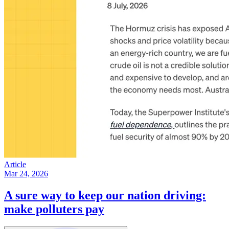
Article
Mar 24, 2026
A sure way to keep our nation driving:
make polluters pay​​​​‌ ‍ ​‍​‍‌‍ ‌ ​‍‌‍‍‌‌‍‌ ‌‍‍‌‌‍ ‍​‍​‍​ ‍‍​‍​‍‌ ​ ‌‍​‌‌‍ ‍‌‍‍‌‌ ‌​‌ ‍‌​‍ ‍‌‍‍‌‌‍ ​‍​‍​‍ ​​‍​‍‌‍‍​‌ ​‍‌‍‌‌‌‍‌‍​‍​‍​ ‍‍​‍​‍‌‍‍​‌ ‌​‌ ‌​‌ ​​​ ‍‍​‍ ​‍ ‌‍ ​‌‍ ‌‍​ ‌‍​‌‌‍ ​‌‍‍​‌‍ ‌ ​ ‌ ‌​​ ‍‍​ ​ ​ ​ ​ ​ ​ ​ ​‍ ‌‍‍‌‌‍ ‍‌ ‌​‌‍‌‌‌‍ ‍‌ ‌​​‍ ‌‍‌‌‌‍‌​‌‍‍‌‌ ‌​​‍ ‌‍ ‌‌‍ ‌‍‌​‌‍‌‌​ ‌‌ ​​‌ ​‍‌‍‌‌‌ ​ ‌‍‌‌‌‍ ‍‌ ‌​‌‍​‌‌ ‌​‌‍‍‌‌‍ ‌‍ ‍​ ‍ ‌‍‍‌‌‍‌​​ ‌​ ‌‍​ ‍‌‌‍‌‌​ ‍​​ ‍‌‌‍​‍‌‍​‌​ ‌‌​‍ ‌‌‍​ ‌‍​ ​ ‌‌​ ​‌​‍ ‌​ ‌​‌‍‌‌​ ‍‌​ ​ ​‍ ‌‌‍​‌​ ‌​​ ​‍​ ‌‍​‍ ‌‌‍‌​‌‍​‍‌‍‌‍​ ‌​​ ‌ ​ ‌‌​ ‌‌​ ‌‍​ ​ ​ ​ ​ ​‍​ ‍​​ ‍ ‌ ‌​‌ ‍‌‌ ​​‌‍‌‌​ ‌‌‍ ‍‌‍‌‌‌ ‌ ‌ ​ ​ ‍ ‌ ​​‌‍​‌‌ ‌​‌‍‍​​ ‌‌ ‌​‌‍‍‌‌ ‌​‌‍ ​‌‍‌‌​ ‌‍​‍‌‍​‌‌ ​ ‌‍‌‌‌‌‌‌‌ ​‍‌‍ ​​ ‌‌‍‍​‌ ‌​‌ ‌​‌ ​​​‍‌‌​ ​ ‌​​‌​‍‌‌​ ​‍‌​‌‍​‍‌‌​ ​‍‌​‌‍‌‍ ​‌‍ ‌‍​ ‌‍​‌‌‍ ​‌‍‍​‌‍ ‌ ​ ‌ ‌​​‍‌‌​ ​ ‌​​‌​ ​ ​ ​ ​ ​ ​ ​ ​‍‌‍‌‍‍‌‌‍‌​​ ‌​ ‌‍​ ‍‌‌‍‌‌​ ‍​​ ‍‌‌‍​‍‌‍​‌​ ‌‌​‍ ‌‌‍​ ‌‍​ ​ ‌‌​ ​‌​‍ ‌​ ‌​‌‍‌‌​ ‍‌​ ​ ​‍ ‌‌‍​‌​ ‌​​ ​‍​ ‌‍​‍ ‌‌‍‌​‌‍​‍‌‍‌‍​ ‌​​ ‌ ​ ‌‌​ ‌‌​ ‌‍​ ​ ​ ​ ​ ​‍​ ‍​​‍‌‍‌ ‌​‌ ‍‌‌ ​​‌‍‌‌​ ‌‌‍ ‍‌‍‌‌‌ ‌ ‌ ​ ​‍‌‍‌ ​​‌‍​‌‌ ‌​‌‍‍​​ ‌‌ ‌​‌‍‍‌‌ ‌​‌‍ ​‌‍‌‌​‍‌‍‌ ​​‌‍‌‌‌ ​‍‌ ​ ‌ ​​‌‍‌‌‌‍​ ‌ ‌​‌‍‍‌‌ ‌‍‌‍‌‌​ ‌‌ ​​‌ ‌‌‌‍​‍‌‍ ​‌‍‍‌‌ ​ ‌‍‍​‌‍‌‌‌‍‌​​‍​‍‌ ‌