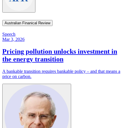
Australian Finanical Review​​​​‌ ‍ ​‍​‍‌‍ ‌ ​‍‌‍‍‌‌‍‌ ‌‍‍‌‌‍ ‍​‍​‍​ ‍‍​‍​‍‌ ​ ‌‍​‌‌‍ ‍‌‍‍‌‌ ‌​‌ ‍‌​‍ ‍‌‍‍‌‌‍ ​‍​‍​‍ ​​‍​‍‌‍‍​‌ ​‍‌‍‌‌‌‍‌‍​‍​‍​ ‍‍​‍​‍‌‍‍​‌ ‌​‌ ‌​‌ ​​​ ‍‍​‍ ​‍ ‌‍ ​‌‍ ‌‍​ ‌‍​‌‌‍ ​‌‍‍​‌‍ ‌ ​ ‌ ‌​​ ‍‍​ ​ ​ ​ ​ ​ ​ ​ ​‍ ‌‍‍‌‌‍ ‍‌ ‌​‌‍‌‌‌‍ ‍‌ ‌​​‍ ‌‍‌‌‌‍‌​‌‍‍‌‌ ‌​​‍ ‌‍ ‌‌‍ ‌‍‌​‌‍‌‌​ ‌‌ ​​‌ ​‍‌‍‌‌‌ ​ ‌‍‌‌‌‍ ‍‌ ‌​‌‍​‌‌ ‌​‌‍‍‌‌‍ ‌‍ ‍​ ‍ ‌‍‍‌‌‍‌​​ ‌​ ​​​ ‍‌​ ​‌​ ​‍‌‍​‌​ ‍​​ ‍​​ ​‌​‍ ‌‌‍‌​‌‍‌​​ ‍‌‌‍​‍​‍ ‌​ ‌​​ ​‌​ ‌‍‌‍​‌​‍ ‌​ ‍​‌‍‌‍‌‍‌‍​ ‍‌​‍ ‌‌‍‌​​ ‍​​ ‍​​ ‍‌​ ‌‌​ ​‌​ ​‌‌‍‌‌​ ‌​​ ‌‌​ ​ ​ ‍​​ ‍ ‌ ‌​‌ ‍‌‌ ​​‌‍‌‌​ ‌‌‍​‌‌ ‌‌‌ ‌​‌‍‍​‌‍ ‌ ​‍​ ‍ ‌ ​​‌‍​‌‌ ‌​‌‍‍​​ ‌‌‍ ‍‌‍​‌‌‍ ‌‌‍‌‌​ ‌‍​‍‌‍​‌‌ ​ ‌‍‌‌‌‌‌‌‌ ​‍‌‍ ​​ ‌‌‍‍​‌ ‌​‌ ‌​‌ ​​​‍‌‌​ ​ ‌​​‌​‍‌‌​ ​‍‌​‌‍​‍‌‌​ ​‍‌​‌‍‌‍ ​‌‍ ‌‍​ ‌‍​‌‌‍ ​‌‍‍​‌‍ ‌ ​ ‌ ‌​​‍‌‌​ ​ ‌​​‌​ ​ ​ ​ ​ ​ ​ ​ ​‍‌‍‌‍‍‌‌‍‌​​ ‌​ ​​​ ‍‌​ ​‌​ ​‍‌‍​‌​ ‍​​ ‍​​ ​‌​‍ ‌‌‍‌​‌‍‌​​ ‍‌‌‍​‍​‍ ‌​ ‌​​ ​‌​ ‌‍‌‍​‌​‍ ‌​ ‍​‌‍‌‍‌‍‌‍​ ‍‌​‍ ‌‌‍‌​​ ‍​​ ‍​​ ‍‌​ ‌‌​ ​‌​ ​‌‌‍‌‌​ ‌​​ ‌‌​ ​ ​ ‍​​‍‌‍‌ ‌​‌ ‍‌‌ ​​‌‍‌‌​ ‌‌‍​‌‌ ‌‌‌ ‌​‌‍‍​‌‍ ‌ ​‍​‍‌‍‌ ​​‌‍​‌‌ ‌​‌‍‍​​ ‌‌‍ ‍‌‍​‌‌‍ ‌‌‍‌‌​‍‌‍‌ ​​‌‍‌‌‌ ​‍‌ ​ ‌ ​​‌‍‌‌‌‍​ ‌ ‌​‌‍‍‌‌ ‌‍‌‍‌‌​ ‌‌ ​​‌ ‌‌‌‍​‍‌‍ ​‌‍‍‌‌ ​ ‌‍‍​‌‍‌‌‌‍‌​​‍​‍‌ ‌
Speech
Mar 3, 2026
Pricing pollution unlocks investment in
the energy transition​​​​‌ ‍ ​‍​‍‌‍ ‌ ​‍‌‍‍‌‌‍‌ ‌‍‍‌‌‍ ‍​‍​‍​ ‍‍​‍​‍‌ ​ ‌‍​‌‌‍ ‍‌‍‍‌‌ ‌​‌ ‍‌​‍ ‍‌‍‍‌‌‍ ​‍​‍​‍ ​​‍​‍‌‍‍​‌ ​‍‌‍‌‌‌‍‌‍​‍​‍​ ‍‍​‍​‍‌‍‍​‌ ‌​‌ ‌​‌ ​​​ ‍‍​‍ ​‍ ‌‍ ​‌‍ ‌‍​ ‌‍​‌‌‍ ​‌‍‍​‌‍ ‌ ​ ‌ ‌​​ ‍‍​ ​ ​ ​ ​ ​ ​ ​ ​‍ ‌‍‍‌‌‍ ‍‌ ‌​‌‍‌‌‌‍ ‍‌ ‌​​‍ ‌‍‌‌‌‍‌​‌‍‍‌‌ ‌​​‍ ‌‍ ‌‌‍ ‌‍‌​‌‍‌‌​ ‌‌ ​​‌ ​‍‌‍‌‌‌ ​ ‌‍‌‌‌‍ ‍‌ ‌​‌‍​‌‌ ‌​‌‍‍‌‌‍ ‌‍ ‍​ ‍ ‌‍‍‌‌‍‌​​ ‌​ ​‍​ ‍​‌‍​‍​ ​​​ ‌ ​ ​ ‌‍‌‌​ ‍‌​‍ ‌​ ​ ​ ​​‌‍​‍​ ​ ​‍ ‌​ ‌​​ ​‌​ ​ ​ ‌‌​‍ ‌​ ‍‌​ ‌‌‌‍​ ​ ‌‍​‍ ‌‌‍‌‍​ ‌‌‌‍​‌​ ​ ‌‍‌‌‌‍‌​​ ​‌​ ‌ ​ ‌ ‌‍​‌​ ‌‍​ ‌ ​ ‍ ‌ ‌​‌ ‍‌‌ ​​‌‍‌‌​ ‌‌‍ ‍‌‍‌‌‌ ‌ ‌ ​ ​ ‍ ‌ ​​‌‍​‌‌ ‌​‌‍‍​​ ‌‌ ‌​‌‍‍‌‌ ‌​‌‍ ​‌‍‌‌​ ‌‍​‍‌‍​‌‌ ​ ‌‍‌‌‌‌‌‌‌ ​‍‌‍ ​​ ‌‌‍‍​‌ ‌​‌ ‌​‌ ​​​‍‌‌​ ​ ‌​​‌​‍‌‌​ ​‍‌​‌‍​‍‌‌​ ​‍‌​‌‍‌‍ ​‌‍ ‌‍​ ‌‍​‌‌‍ ​‌‍‍​‌‍ ‌ ​ ‌ ‌​​‍‌‌​ ​ ‌​​‌​ ​ ​ ​ ​ ​ ​ ​ ​‍‌‍‌‍‍‌‌‍‌​​ ‌​ ​‍​ ‍​‌‍​‍​ ​​​ ‌ ​ ​ ‌‍‌‌​ ‍‌​‍ ‌​ ​ ​ ​​‌‍​‍​ ​ ​‍ ‌​ ‌​​ ​‌​ ​ ​ ‌‌​‍ ‌​ ‍‌​ ‌‌‌‍​ ​ ‌‍​‍ ‌‌‍‌‍​ ‌‌‌‍​‌​ ​ ‌‍‌‌‌‍‌​​ ​‌​ ‌ ​ ‌ ‌‍​‌​ ‌‍​ ‌ ​‍‌‍‌ ‌​‌ ‍‌‌ ​​‌‍‌‌​ ‌‌‍ ‍‌‍‌‌‌ ‌ ‌ ​ ​‍‌‍‌ ​​‌‍​‌‌ ‌​‌‍‍​​ ‌‌ ‌​‌‍‍‌‌ ‌​‌‍ ​‌‍‌‌​‍‌‍‌ ​​‌‍‌‌‌ ​‍‌ ​ ‌ ​​‌‍‌‌‌‍​ ‌ ‌​‌‍‍‌‌ ‌‍‌‍‌‌​ ‌‌ ​​‌ ‌‌‌‍​‍‌‍ ​‌‍‍‌‌ ​ ‌‍‍​‌‍‌‌‌‍‌​​‍​‍‌ ‌
A bankable transition requires bankable policy – and that means a
price on carbon.​​​​‌ ‍ ​‍​‍‌‍ ‌ ​‍‌‍‍‌‌‍‌ ‌‍‍‌‌‍ ‍​‍​‍​ ‍‍​‍​‍‌ ​ ‌‍​‌‌‍ ‍‌‍‍‌‌ ‌​‌ ‍‌​‍ ‍‌‍‍‌‌‍ ​‍​‍​‍ ​​‍​‍‌‍‍​‌ ​‍‌‍‌‌‌‍‌‍​‍​‍​ ‍‍​‍​‍‌‍‍​‌ ‌​‌ ‌​‌ ​​​ ‍‍​‍ ​‍ ‌‍ ​‌‍ ‌‍​ ‌‍​‌‌‍ ​‌‍‍​‌‍ ‌ ​ ‌ ‌​​ ‍‍​ ​ ​ ​ ​ ​ ​ ​ ​‍ ‌‍‍‌‌‍ ‍‌ ‌​‌‍‌‌‌‍ ‍‌ ‌​​‍ ‌‍‌‌‌‍‌​‌‍‍‌‌ ‌​​‍ ‌‍ ‌‌‍ ‌‍‌​‌‍‌‌​ ‌‌ ​​‌ ​‍‌‍‌‌‌ ​ ‌‍‌‌‌‍ ‍‌ ‌​‌‍​‌‌ ‌​‌‍‍‌‌‍ ‌‍ ‍​ ‍ ‌‍‍‌‌‍‌​​ ‌​ ​‍​ ‍​‌‍​‍​ ​​​ ‌ ​ ​ ‌‍‌‌​ ‍‌​‍ ‌​ ​ ​ ​​‌‍​‍​ ​ ​‍ ‌​ ‌​​ ​‌​ ​ ​ ‌‌​‍ ‌​ ‍‌​ ‌‌‌‍​ ​ ‌‍​‍ ‌‌‍‌‍​ ‌‌‌‍​‌​ ​ ‌‍‌‌‌‍‌​​ ​‌​ ‌ ​ ‌ ‌‍​‌​ ‌‍​ ‌ ​ ‍ ‌ ‌​‌ ‍‌‌ ​​‌‍‌‌​ ‌‌‍ ‍‌‍‌‌‌ ‌ ‌ ​ ​ ‍ ‌ ​​‌‍​‌‌ ‌​‌‍‍​​ ‌‌‍‌​‌‍‌‌‌ ​ ‌‍​ ‌ ​‍‌‍‍‌‌ ​​‌ ‌​‌‍‍‌‌‍ ‌‍ ‍​‍‌‌​ ‌‌‌​​‍‌‌ ‌‍‍ ‌‍‌‌‌ ‍‌​‍‌‌​ ​ ‌​‌​​‍‌‌​ ​ ‌​‌​​‍‌‌​ ​‍​ ​‍​ ​ ​ ‍​​ ​‍‌‍​ ‌‍‌‌​ ​ ​ ‌‍​ ‍‌​ ‌ ​ ‌​​ ‍​​ ​‍​‍‌‌​ ​‍​ ​‍​‍‌‌​ ‌‌‌​‌​​‍ ‍‌‍​ ‌‍‍​‌‍‍‌‌‍ ​‌‍‌​‌ ​‍‌‍‌‌‌‍ ‍​‍‌‌​ ‌‌‌​​‍‌‌ ‌‍‍ ‌‍‌‌‌ ‍‌​‍‌‌​ ​ ‌​‌​​‍‌‌​ ​ ‌​‌​​‍‌‌​ ​‍​ ​‍‌‍​‍​ ‌​​ ‌​​ ​‍‌‍‌‍‌‍‌‍​ ‍​‌‍​‍‌‍‌‍‌‍‌​​ ‌‌‌‍‌‍​‍‌‌​ ​‍​ ​‍​‍‌‌​ ‌‌‌​‌​​‍ ‍‌ ‌​‌‍‌‌‌ ‍​‌ ‌​​ ‌‍​‍‌‍​‌‌ ​ ‌‍‌‌‌‌‌‌‌ ​‍‌‍ ​​ ‌‌‍‍​‌ ‌​‌ ‌​‌ ​​​‍‌‌​ ​ ‌​​‌​‍‌‌​ ​‍‌​‌‍​‍‌‌​ ​‍‌​‌‍‌‍ ​‌‍ ‌‍​ ‌‍​‌‌‍ ​‌‍‍​‌‍ ‌ ​ ‌ ‌​​‍‌‌​ ​ ‌​​‌​ ​ ​ ​ ​ ​ ​ ​ ​‍‌‍‌‍‍‌‌‍‌​​ ‌​ ​‍​ ‍​‌‍​‍​ ​​​ ‌ ​ ​ ‌‍‌‌​ ‍‌​‍ ‌​ ​ ​ ​​‌‍​‍​ ​ ​‍ ‌​ ‌​​ ​‌​ ​ ​ ‌‌​‍ ‌​ ‍‌​ ‌‌‌‍​ ​ ‌‍​‍ ‌‌‍‌‍​ ‌‌‌‍​‌​ ​ ‌‍‌‌‌‍‌​​ ​‌​ ‌ ​ ‌ ‌‍​‌​ ‌‍​ ‌ ​‍‌‍‌ ‌​‌ ‍‌‌ ​​‌‍‌‌​ ‌‌‍ ‍‌‍‌‌‌ ‌ ‌ ​ ​‍‌‍‌ ​​‌‍​‌‌ ‌​‌‍‍​​ ‌‌‍‌​‌‍‌‌‌ ​ ‌‍​ ‌ ​‍‌‍‍‌‌ ​​‌ ‌​‌‍‍‌‌‍ ‌‍ ‍​‍‌‌​ ‌‌‌​​‍‌‌ ‌‍‍ ‌‍‌‌‌ ‍‌​‍‌‌​ ​ ‌​‌​​‍‌‌​ ​ ‌​‌​​‍‌‌​ ​‍​ ​‍​ ​ ​ ‍​​ ​‍‌‍​ ‌‍‌‌​ ​ ​ ‌‍​ ‍‌​ ‌ ​ ‌​​ ‍​​ ​‍​‍‌‌​ ​‍​ ​‍​‍‌‌​ ‌‌‌​‌​​‍ ‍‌‍​ ‌‍‍​‌‍‍‌‌‍ ​‌‍‌​‌ ​‍‌‍‌‌‌‍ ‍​‍‌‌​ ‌‌‌​​‍‌‌ ‌‍‍ ‌‍‌‌‌ ‍‌​‍‌‌​ ​ ‌​‌​​‍‌‌​ ​ ‌​‌​​‍‌‌​ ​‍​ ​‍‌‍​‍​ ‌​​ ‌​​ ​‍‌‍‌‍‌‍‌‍​ ‍​‌‍​‍‌‍‌‍‌‍‌​​ ‌‌‌‍‌‍​‍‌‌​ ​‍​ ​‍​‍‌‌​ ‌‌‌​‌​​‍ ‍‌ ‌​‌‍‌‌‌ ‍​‌ ‌​​‍‌‍‌ ​​‌‍‌‌‌ ​‍‌ ​ ‌ ​​‌‍‌‌‌‍​ ‌ ‌​‌‍‍‌‌ ‌‍‌‍‌‌​ ‌‌ ​​‌ ‌‌‌‍​‍‌‍ ​‌‍‍‌‌ ​ ‌‍‍​‌‍‌‌‌‍‌​​‍​‍‌ ‌