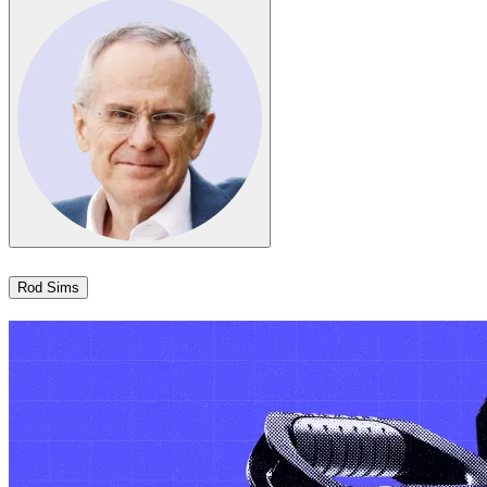
Rod Sims​​​​‌ ‍ ​‍​‍‌‍ ‌ ​‍‌‍‍‌‌‍‌ ‌‍‍‌‌‍ ‍​‍​‍​ ‍‍​‍​‍‌ ​ ‌‍​‌‌‍ ‍‌‍‍‌‌ ‌​‌ ‍‌​‍ ‍‌‍‍‌‌‍ ​‍​‍​‍ ​​‍​‍‌‍‍​‌ ​‍‌‍‌‌‌‍‌‍​‍​‍​ ‍‍​‍​‍‌‍‍​‌ ‌​‌ ‌​‌ ​​​ ‍‍​‍ ​‍ ‌‍ ​‌‍ ‌‍​ ‌‍​‌‌‍ ​‌‍‍​‌‍ ‌ ​ ‌ ‌​​ ‍‍​ ​ ​ ​ ​ ​ ​ ​ ​‍ ‌‍‍‌‌‍ ‍‌ ‌​‌‍‌‌‌‍ ‍‌ ‌​​‍ ‌‍‌‌‌‍‌​‌‍‍‌‌ ‌​​‍ ‌‍ ‌‌‍ ‌‍‌​‌‍‌‌​ ‌‌ ​​‌ ​‍‌‍‌‌‌ ​ ‌‍‌‌‌‍ ‍‌ ‌​‌‍​‌‌ ‌​‌‍‍‌‌‍ ‌‍ ‍​ ‍ ‌‍‍‌‌‍‌​​ ‌​ ‌‌​ ‍​​ ‌‌​ ​‍‌‍‌​​ ‍‌​ ‌‍​ ‍​​‍ ‌​ ‍​​ ‍‌‌‍​‍​ ‌ ​‍ ‌​ ‌​​ ‍​​ ‌​‌‍‌‍​‍ ‌‌‍​‍​ ​‍​ ‍​​ ‌‍​‍ ‌​ ‍‌​ ‌‌​ ​‌‌‍​ ‌‍​‌​ ​ ​ ‍​​ ​‍‌‍​ ​ ​‌​ ‌​​ ‍‌​ ‍ ‌ ‌​‌ ‍‌‌ ​​‌‍‌‌​ ‌‌‍​‌‌ ‌‌‌ ‌​‌‍‍​‌‍ ‌ ​‍​ ‍ ‌ ​​‌‍​‌‌ ‌​‌‍‍​​ ‌‌‍ ‍‌‍​‌‌‍ ‌‌‍‌‌​ ‌‍​‍‌‍​‌‌ ​ ‌‍‌‌‌‌‌‌‌ ​‍‌‍ ​​ ‌‌‍‍​‌ ‌​‌ ‌​‌ ​​​‍‌‌​ ​ ‌​​‌​‍‌‌​ ​‍‌​‌‍​‍‌‌​ ​‍‌​‌‍‌‍ ​‌‍ ‌‍​ ‌‍​‌‌‍ ​‌‍‍​‌‍ ‌ ​ ‌ ‌​​‍‌‌​ ​ ‌​​‌​ ​ ​ ​ ​ ​ ​ ​ ​‍‌‍‌‍‍‌‌‍‌​​ ‌​ ‌‌​ ‍​​ ‌‌​ ​‍‌‍‌​​ ‍‌​ ‌‍​ ‍​​‍ ‌​ ‍​​ ‍‌‌‍​‍​ ‌ ​‍ ‌​ ‌​​ ‍​​ ‌​‌‍‌‍​‍ ‌‌‍​‍​ ​‍​ ‍​​ ‌‍​‍ ‌​ ‍‌​ ‌‌​ ​‌‌‍​ ‌‍​‌​ ​ ​ ‍​​ ​‍‌‍​ ​ ​‌​ ‌​​ ‍‌​‍‌‍‌ ‌​‌ ‍‌‌ ​​‌‍‌‌​ ‌‌‍​‌‌ ‌‌‌ ‌​‌‍‍​‌‍ ‌ ​‍​‍‌‍‌ ​​‌‍​‌‌ ‌​‌‍‍​​ ‌‌‍ ‍‌‍​‌‌‍ ‌‌‍‌‌​‍‌‍‌ ​​‌‍‌‌‌ ​‍‌ ​ ‌ ​​‌‍‌‌‌‍​ ‌ ‌​‌‍‍‌‌ ‌‍‌‍‌‌​ ‌‌ ​​‌ ‌‌‌‍​‍‌‍ ​‌‍‍‌‌ ​ ‌‍‍​‌‍‌‌‌‍‌​​‍​‍‌ ‌