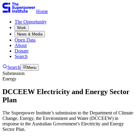
Home
The Opportunity​​​​‌ ‍ ​‍​‍‌‍ ‌ ​‍‌‍‍‌‌‍‌ ‌‍‍‌‌‍ ‍​‍​‍​ ‍‍​‍​‍‌ ​ ‌‍​‌‌‍ ‍‌‍‍‌‌ ‌​‌ ‍‌​‍ ‍‌‍‍‌‌‍ ​‍​‍​‍ ​​‍​‍‌‍‍​‌ ​‍‌‍‌‌‌‍‌‍​‍​‍​ ‍‍​‍​‍‌‍‍​‌ ‌​‌ ‌​‌ ​​​ ‍‍​‍ ​‍ ‌‍ ​‌‍ ‌‍​ ‌‍​‌‌‍ ​‌‍‍​‌‍ ‌ ​ ‌ ‌​​ ‍‍​ ​ ​ ​ ​ ​ ​ ​ ​‍ ‌‍‍‌‌‍ ‍‌ ‌​‌‍‌‌‌‍ ‍‌ ‌​​‍ ‌‍‌‌‌‍‌​‌‍‍‌‌ ‌​​‍ ‌‍ ‌‌‍ ‌‍‌​‌‍‌‌​ ‌‌ ​​‌ ​‍‌‍‌‌‌ ​ ‌‍‌‌‌‍ ‍‌ ‌​‌‍​‌‌ ‌​‌‍‍‌‌‍ ‌‍ ‍​ ‍ ‌‍‍‌‌‍‌​​ ‌​ ​‍​ ‌‍​ ‌‌​ ‌‍​ ​​‌‍‌‌​ ‍​​ ​​​‍ ‌​ ‌ ​ ‌​​ ‌‍​ ‌‌​‍ ‌​ ‌​​ ‍​​ ​ ​ ‍‌​‍ ‌​ ‍​​ ‌‍​ ​‍​ ‍‌​‍ ‌​ ‌‌​ ‌‌​ ‌ ​ ​‍‌‍‌‍​ ‍​​ ​‍​ ‍‌​ ‌‌​ ‍​​ ​​‌‍‌‌​ ‍ ‌ ‌​‌ ‍‌‌ ​​‌‍‌‌​ ‌‌ ​ ‌‍‌‌‌ ‌​‌ ‌​‌‍‍‌‌‍ ‍‌‍‌ ‌ ​ ​ ‍ ‌ ​​‌‍​‌‌ ‌​‌‍‍​​ ‌‌ ​ ‌‍‍‌‌ ‌​‌‍‌‌‌​ ‍‌‍​‌‌ ‌‍‌​‍‌‌ ‌​‌‍‌‌‌‍ ‌‌ ​ ​‍‌‌​ ‌‌‌​​‍‌‌ ‌‍‍ ‌‍‌‌‌ ‍‌​‍‌‌​ ​ ‌​‌​​‍‌‌​ ​ ‌​‌​​‍‌‌​ ​‍​ ​‍‌‍‌‌‌‍​‍‌‍‌‌‌‍​ ‌‍​‍‌‍​‌​ ​​​ ​​​ ​​​ ‌​​ ​​‌‍​ ​‍‌‌​ ​‍​ ​‍​‍‌‌​ ‌‌‌​‌​​‍ ‍‌‍ ​‌‍​‌‌‍​‍‌‍‌‌‌‍ ​​ ‌‍​‍‌‍​‌‌ ​ ‌‍‌‌‌‌‌‌‌ ​‍‌‍ ​​ ‌‌‍‍​‌ ‌​‌ ‌​‌ ​​​‍‌‌​ ​ ‌​​‌​‍‌‌​ ​‍‌​‌‍​‍‌‌​ ​‍‌​‌‍‌‍ ​‌‍ ‌‍​ ‌‍​‌‌‍ ​‌‍‍​‌‍ ‌ ​ ‌ ‌​​‍‌‌​ ​ ‌​​‌​ ​ ​ ​ ​ ​ ​ ​ ​‍‌‍‌‍‍‌‌‍‌​​ ‌​ ​‍​ ‌‍​ ‌‌​ ‌‍​ ​​‌‍‌‌​ ‍​​ ​​​‍ ‌​ ‌ ​ ‌​​ ‌‍​ ‌‌​‍ ‌​ ‌​​ ‍​​ ​ ​ ‍‌​‍ ‌​ ‍​​ ‌‍​ ​‍​ ‍‌​‍ ‌​ ‌‌​ ‌‌​ ‌ ​ ​‍‌‍‌‍​ ‍​​ ​‍​ ‍‌​ ‌‌​ ‍​​ ​​‌‍‌‌​‍‌‍‌ ‌​‌ ‍‌‌ ​​‌‍‌‌​ ‌‌ ​ ‌‍‌‌‌ ‌​‌ ‌​‌‍‍‌‌‍ ‍‌‍‌ ‌ ​ ​‍‌‍‌ ​​‌‍​‌‌ ‌​‌‍‍​​ ‌‌ ​ ‌‍‍‌‌ ‌​‌‍‌‌‌​ ‍‌‍​‌‌ ‌‍‌​‍‌‌ ‌​‌‍‌‌‌‍ ‌‌ ​ ​‍‌‌​ ‌‌‌​​‍‌‌ ‌‍‍ ‌‍‌‌‌ ‍‌​‍‌‌​ ​ ‌​‌​​‍‌‌​ ​ ‌​‌​​‍‌‌​ ​‍​ ​‍‌‍‌‌‌‍​‍‌‍‌‌‌‍​ ‌‍​‍‌‍​‌​ ​​​ ​​​ ​​​ ‌​​ ​​‌‍​ ​‍‌‌​ ​‍​ ​‍​‍‌‌​ ‌‌‌​‌​​‍ ‍‌‍ ​‌‍​‌‌‍​‍‌‍‌‌‌‍ ​​‍‌‍‌ ​​‌‍‌‌‌ ​‍‌ ​ ‌ ​​‌‍‌‌‌‍​ ‌ ‌​‌‍‍‌‌ ‌‍‌‍‌‌​ ‌‌ ​​‌ ‌‌‌‍​‍‌‍ ​‌‍‍‌‌ ​ ‌‍‍​‌‍‌‌‌‍‌​​‍​‍‌ ‌
Work​​​​‌ ‍ ​‍​‍‌‍ ‌ ​‍‌‍‍‌‌‍‌ ‌‍‍‌‌‍ ‍​‍​‍​ ‍‍​‍​‍‌ ​ ‌‍​‌‌‍ ‍‌‍‍‌‌ ‌​‌ ‍‌​‍ ‍‌‍‍‌‌‍ ​‍​‍​‍ ​​‍​‍‌‍‍​‌ ​‍‌‍‌‌‌‍‌‍​‍​‍​ ‍‍​‍​‍‌‍‍​‌ ‌​‌ ‌​‌ ​​​ ‍‍​‍ ​‍ ‌‍ ​‌‍ ‌‍​ ‌‍​‌‌‍ ​‌‍‍​‌‍ ‌ ​ ‌ ‌​​ ‍‍​ ​ ​ ​ ​ ​ ​ ​ ​‍ ‌‍‍‌‌‍ ‍‌ ‌​‌‍‌‌‌‍ ‍‌ ‌​​‍ ‌‍‌‌‌‍‌​‌‍‍‌‌ ‌​​‍ ‌‍ ‌‌‍ ‌‍‌​‌‍‌‌​ ‌‌ ​​‌ ​‍‌‍‌‌‌ ​ ‌‍‌‌‌‍ ‍‌ ‌​‌‍​‌‌ ‌​‌‍‍‌‌‍ ‌‍ ‍​ ‍ ‌‍‍‌‌‍‌​​ ‌​ ​‍​ ‌‍​ ‌‌​ ‌‍​ ​​‌‍‌‌​ ‍​​ ​​​‍ ‌​ ‌ ​ ‌​​ ‌‍​ ‌‌​‍ ‌​ ‌​​ ‍​​ ​ ​ ‍‌​‍ ‌​ ‍​​ ‌‍​ ​‍​ ‍‌​‍ ‌​ ‌‌​ ‌‌​ ‌ ​ ​‍‌‍‌‍​ ‍​​ ​‍​ ‍‌​ ‌‌​ ‍​​ ​​‌‍‌‌​ ‍ ‌ ‌​‌ ‍‌‌ ​​‌‍‌‌​ ‌‌ ​ ‌‍‌‌‌ ‌​‌ ‌​‌‍‍‌‌‍ ‍‌‍‌ ‌ ​ ​ ‍ ‌ ​​‌‍​‌‌ ‌​‌‍‍​​ ‌‌ ​ ‌‍‍‌‌ ‌​‌‍‌‌‌​ ‍‌‍​‌‌ ‌‍‌​‍‌‌ ‌​‌‍‌‌‌‍ ‌‌ ​ ​‍‌‌​ ‌‌‌​​‍‌‌ ‌‍‍ ‌‍‌‌‌ ‍‌​‍‌‌​ ​ ‌​‌​​‍‌‌​ ​ ‌​‌​​‍‌‌​ ​‍​ ​‍​ ‌‌​ ​​‌‍‌‍‌‍​‌‌‍‌​​ ‌‌​ ‌ ‌‍‌‍​ ‌ ‌‍​‌‌‍‌‌​ ​‍​ ‌ ​ ‌​‌‍‌‌​ ‍‌‌‍​ ​ ​​‌‍‌​​ ‍‌​ ​ ​ ‌‌​ ‌‌​ ​‍​ ‌ ​ ‌ ​ ‌‌‌‍‌​‌‍​‌​ ‍‌​ ​​​ ‌ ​‍‌‌​ ​‍​ ​‍​‍‌‌​ ‌‌‌​‌​​‍ ‍‌‍ ​‌‍​‌‌‍​‍‌‍‌‌‌‍ ​​ ‌‍​‍‌‍​‌‌ ​ ‌‍‌‌‌‌‌‌‌ ​‍‌‍ ​​ ‌‌‍‍​‌ ‌​‌ ‌​‌ ​​​‍‌‌​ ​ ‌​​‌​‍‌‌​ ​‍‌​‌‍​‍‌‌​ ​‍‌​‌‍‌‍ ​‌‍ ‌‍​ ‌‍​‌‌‍ ​‌‍‍​‌‍ ‌ ​ ‌ ‌​​‍‌‌​ ​ ‌​​‌​ ​ ​ ​ ​ ​ ​ ​ ​‍‌‍‌‍‍‌‌‍‌​​ ‌​ ​‍​ ‌‍​ ‌‌​ ‌‍​ ​​‌‍‌‌​ ‍​​ ​​​‍ ‌​ ‌ ​ ‌​​ ‌‍​ ‌‌​‍ ‌​ ‌​​ ‍​​ ​ ​ ‍‌​‍ ‌​ ‍​​ ‌‍​ ​‍​ ‍‌​‍ ‌​ ‌‌​ ‌‌​ ‌ ​ ​‍‌‍‌‍​ ‍​​ ​‍​ ‍‌​ ‌‌​ ‍​​ ​​‌‍‌‌​‍‌‍‌ ‌​‌ ‍‌‌ ​​‌‍‌‌​ ‌‌ ​ ‌‍‌‌‌ ‌​‌ ‌​‌‍‍‌‌‍ ‍‌‍‌ ‌ ​ ​‍‌‍‌ ​​‌‍​‌‌ ‌​‌‍‍​​ ‌‌ ​ ‌‍‍‌‌ ‌​‌‍‌‌‌​ ‍‌‍​‌‌ ‌‍‌​‍‌‌ ‌​‌‍‌‌‌‍ ‌‌ ​ ​‍‌‌​ ‌‌‌​​‍‌‌ ‌‍‍ ‌‍‌‌‌ ‍‌​‍‌‌​ ​ ‌​‌​​‍‌‌​ ​ ‌​‌​​‍‌‌​ ​‍​ ​‍​ ‌‌​ ​​‌‍‌‍‌‍​‌‌‍‌​​ ‌‌​ ‌ ‌‍‌‍​ ‌ ‌‍​‌‌‍‌‌​ ​‍​ ‌ ​ ‌​‌‍‌‌​ ‍‌‌‍​ ​ ​​‌‍‌​​ ‍‌​ ​ ​ ‌‌​ ‌‌​ ​‍​ ‌ ​ ‌ ​ ‌‌‌‍‌​‌‍​‌​ ‍‌​ ​​​ ‌ ​‍‌‌​ ​‍​ ​‍​‍‌‌​ ‌‌‌​‌​​‍ ‍‌‍ ​‌‍​‌‌‍​‍‌‍‌‌‌‍ ​​‍‌‍‌ ​​‌‍‌‌‌ ​‍‌ ​ ‌ ​​‌‍‌‌‌‍​ ‌ ‌​‌‍‍‌‌ ‌‍‌‍‌‌​ ‌‌ ​​‌ ‌‌‌‍​‍‌‍ ​‌‍‍‌‌ ​ ‌‍‍​‌‍‌‌‌‍‌​​‍​‍‌ ‌
News & Media​​​​‌ ‍ ​‍​‍‌‍ ‌ ​‍‌‍‍‌‌‍‌ ‌‍‍‌‌‍ ‍​‍​‍​ ‍‍​‍​‍‌ ​ ‌‍​‌‌‍ ‍‌‍‍‌‌ ‌​‌ ‍‌​‍ ‍‌‍‍‌‌‍ ​‍​‍​‍ ​​‍​‍‌‍‍​‌ ​‍‌‍‌‌‌‍‌‍​‍​‍​ ‍‍​‍​‍‌‍‍​‌ ‌​‌ ‌​‌ ​​​ ‍‍​‍ ​‍ ‌‍ ​‌‍ ‌‍​ ‌‍​‌‌‍ ​‌‍‍​‌‍ ‌ ​ ‌ ‌​​ ‍‍​ ​ ​ ​ ​ ​ ​ ​ ​‍ ‌‍‍‌‌‍ ‍‌ ‌​‌‍‌‌‌‍ ‍‌ ‌​​‍ ‌‍‌‌‌‍‌​‌‍‍‌‌ ‌​​‍ ‌‍ ‌‌‍ ‌‍‌​‌‍‌‌​ ‌‌ ​​‌ ​‍‌‍‌‌‌ ​ ‌‍‌‌‌‍ ‍‌ ‌​‌‍​‌‌ ‌​‌‍‍‌‌‍ ‌‍ ‍​ ‍ ‌‍‍‌‌‍‌​​ ‌​ ​‍​ ‌‍​ ‌‌​ ‌‍​ ​​‌‍‌‌​ ‍​​ ​​​‍ ‌​ ‌ ​ ‌​​ ‌‍​ ‌‌​‍ ‌​ ‌​​ ‍​​ ​ ​ ‍‌​‍ ‌​ ‍​​ ‌‍​ ​‍​ ‍‌​‍ ‌​ ‌‌​ ‌‌​ ‌ ​ ​‍‌‍‌‍​ ‍​​ ​‍​ ‍‌​ ‌‌​ ‍​​ ​​‌‍‌‌​ ‍ ‌ ‌​‌ ‍‌‌ ​​‌‍‌‌​ ‌‌ ​ ‌‍‌‌‌ ‌​‌ ‌​‌‍‍‌‌‍ ‍‌‍‌ ‌ ​ ​ ‍ ‌ ​​‌‍​‌‌ ‌​‌‍‍​​ ‌‌ ​ ‌‍‍‌‌ ‌​‌‍‌‌‌​ ‍‌‍​‌‌ ‌‍‌​‍‌‌ ‌​‌‍‌‌‌‍ ‌‌ ​ ​‍‌‌​ ‌‌‌​​‍‌‌ ‌‍‍ ‌‍‌‌‌ ‍‌​‍‌‌​ ​ ‌​‌​​‍‌‌​ ​ ‌​‌​​‍‌‌​ ​‍​ ​‍​ ​​​ ​ ​ ‌‌​ ‍‌​ ‌‍‌‍‌‌‌‍‌​‌‍‌‌​ ‍​​ ​​​ ‌ ​ ‌‌​‍‌‌​ ​‍​ ​‍​‍‌‌​ ‌‌‌​‌​​‍ ‍‌‍ ​‌‍​‌‌‍​‍‌‍‌‌‌‍ ​​ ‌‍​‍‌‍​‌‌ ​ ‌‍‌‌‌‌‌‌‌ ​‍‌‍ ​​ ‌‌‍‍​‌ ‌​‌ ‌​‌ ​​​‍‌‌​ ​ ‌​​‌​‍‌‌​ ​‍‌​‌‍​‍‌‌​ ​‍‌​‌‍‌‍ ​‌‍ ‌‍​ ‌‍​‌‌‍ ​‌‍‍​‌‍ ‌ ​ ‌ ‌​​‍‌‌​ ​ ‌​​‌​ ​ ​ ​ ​ ​ ​ ​ ​‍‌‍‌‍‍‌‌‍‌​​ ‌​ ​‍​ ‌‍​ ‌‌​ ‌‍​ ​​‌‍‌‌​ ‍​​ ​​​‍ ‌​ ‌ ​ ‌​​ ‌‍​ ‌‌​‍ ‌​ ‌​​ ‍​​ ​ ​ ‍‌​‍ ‌​ ‍​​ ‌‍​ ​‍​ ‍‌​‍ ‌​ ‌‌​ ‌‌​ ‌ ​ ​‍‌‍‌‍​ ‍​​ ​‍​ ‍‌​ ‌‌​ ‍​​ ​​‌‍‌‌​‍‌‍‌ ‌​‌ ‍‌‌ ​​‌‍‌‌​ ‌‌ ​ ‌‍‌‌‌ ‌​‌ ‌​‌‍‍‌‌‍ ‍‌‍‌ ‌ ​ ​‍‌‍‌ ​​‌‍​‌‌ ‌​‌‍‍​​ ‌‌ ​ ‌‍‍‌‌ ‌​‌‍‌‌‌​ ‍‌‍​‌‌ ‌‍‌​‍‌‌ ‌​‌‍‌‌‌‍ ‌‌ ​ ​‍‌‌​ ‌‌‌​​‍‌‌ ‌‍‍ ‌‍‌‌‌ ‍‌​‍‌‌​ ​ ‌​‌​​‍‌‌​ ​ ‌​‌​​‍‌‌​ ​‍​ ​‍​ ​​​ ​ ​ ‌‌​ ‍‌​ ‌‍‌‍‌‌‌‍‌​‌‍‌‌​ ‍​​ ​​​ ‌ ​ ‌‌​‍‌‌​ ​‍​ ​‍​‍‌‌​ ‌‌‌​‌​​‍ ‍‌‍ ​‌‍​‌‌‍​‍‌‍‌‌‌‍ ​​‍‌‍‌ ​​‌‍‌‌‌ ​‍‌ ​ ‌ ​​‌‍‌‌‌‍​ ‌ ‌​‌‍‍‌‌ ‌‍‌‍‌‌​ ‌‌ ​​‌ ‌‌‌‍​‍‌‍ ​‌‍‍‌‌ ​ ‌‍‍​‌‍‌‌‌‍‌​​‍​‍‌ ‌
Open Data​​​​‌ ‍ ​‍​‍‌‍ ‌ ​‍‌‍‍‌‌‍‌ ‌‍‍‌‌‍ ‍​‍​‍​ ‍‍​‍​‍‌ ​ ‌‍​‌‌‍ ‍‌‍‍‌‌ ‌​‌ ‍‌​‍ ‍‌‍‍‌‌‍ ​‍​‍​‍ ​​‍​‍‌‍‍​‌ ​‍‌‍‌‌‌‍‌‍​‍​‍​ ‍‍​‍​‍‌‍‍​‌ ‌​‌ ‌​‌ ​​​ ‍‍​‍ ​‍ ‌‍ ​‌‍ ‌‍​ ‌‍​‌‌‍ ​‌‍‍​‌‍ ‌ ​ ‌ ‌​​ ‍‍​ ​ ​ ​ ​ ​ ​ ​ ​‍ ‌‍‍‌‌‍ ‍‌ ‌​‌‍‌‌‌‍ ‍‌ ‌​​‍ ‌‍‌‌‌‍‌​‌‍‍‌‌ ‌​​‍ ‌‍ ‌‌‍ ‌‍‌​‌‍‌‌​ ‌‌ ​​‌ ​‍‌‍‌‌‌ ​ ‌‍‌‌‌‍ ‍‌ ‌​‌‍​‌‌ ‌​‌‍‍‌‌‍ ‌‍ ‍​ ‍ ‌‍‍‌‌‍‌​​ ‌​ ​‍​ ‌‍​ ‌‌​ ‌‍​ ​​‌‍‌‌​ ‍​​ ​​​‍ ‌​ ‌ ​ ‌​​ ‌‍​ ‌‌​‍ ‌​ ‌​​ ‍​​ ​ ​ ‍‌​‍ ‌​ ‍​​ ‌‍​ ​‍​ ‍‌​‍ ‌​ ‌‌​ ‌‌​ ‌ ​ ​‍‌‍‌‍​ ‍​​ ​‍​ ‍‌​ ‌‌​ ‍​​ ​​‌‍‌‌​ ‍ ‌ ‌​‌ ‍‌‌ ​​‌‍‌‌​ ‌‌ ​ ‌‍‌‌‌ ‌​‌ ‌​‌‍‍‌‌‍ ‍‌‍‌ ‌ ​ ​ ‍ ‌ ​​‌‍​‌‌ ‌​‌‍‍​​ ‌‌ ​ ‌‍‍‌‌ ‌​‌‍‌‌‌​ ‍‌‍​‌‌ ‌‍‌​‍‌‌ ‌​‌‍‌‌‌‍ ‌‌ ​ ​‍‌‌​ ‌‌‌​​‍‌‌ ‌‍‍ ‌‍‌‌‌ ‍‌​‍‌‌​ ​ ‌​‌​​‍‌‌​ ​ ‌​‌​​‍‌‌​ ​‍​ ​‍​ ‍​‌‍‌‍‌‍‌​​ ​ ​ ‍​‌‍​‍‌‍‌‌‌‍​ ​ ​‍‌‍​‍​ ‍‌​ ​ ​‍‌‌​ ​‍​ ​‍​‍‌‌​ ‌‌‌​‌​​‍ ‍‌‍ ​‌‍​‌‌‍​‍‌‍‌‌‌‍ ​​ ‌‍​‍‌‍​‌‌ ​ ‌‍‌‌‌‌‌‌‌ ​‍‌‍ ​​ ‌‌‍‍​‌ ‌​‌ ‌​‌ ​​​‍‌‌​ ​ ‌​​‌​‍‌‌​ ​‍‌​‌‍​‍‌‌​ ​‍‌​‌‍‌‍ ​‌‍ ‌‍​ ‌‍​‌‌‍ ​‌‍‍​‌‍ ‌ ​ ‌ ‌​​‍‌‌​ ​ ‌​​‌​ ​ ​ ​ ​ ​ ​ ​ ​‍‌‍‌‍‍‌‌‍‌​​ ‌​ ​‍​ ‌‍​ ‌‌​ ‌‍​ ​​‌‍‌‌​ ‍​​ ​​​‍ ‌​ ‌ ​ ‌​​ ‌‍​ ‌‌​‍ ‌​ ‌​​ ‍​​ ​ ​ ‍‌​‍ ‌​ ‍​​ ‌‍​ ​‍​ ‍‌​‍ ‌​ ‌‌​ ‌‌​ ‌ ​ ​‍‌‍‌‍​ ‍​​ ​‍​ ‍‌​ ‌‌​ ‍​​ ​​‌‍‌‌​‍‌‍‌ ‌​‌ ‍‌‌ ​​‌‍‌‌​ ‌‌ ​ ‌‍‌‌‌ ‌​‌ ‌​‌‍‍‌‌‍ ‍‌‍‌ ‌ ​ ​‍‌‍‌ ​​‌‍​‌‌ ‌​‌‍‍​​ ‌‌ ​ ‌‍‍‌‌ ‌​‌‍‌‌‌​ ‍‌‍​‌‌ ‌‍‌​‍‌‌ ‌​‌‍‌‌‌‍ ‌‌ ​ ​‍‌‌​ ‌‌‌​​‍‌‌ ‌‍‍ ‌‍‌‌‌ ‍‌​‍‌‌​ ​ ‌​‌​​‍‌‌​ ​ ‌​‌​​‍‌‌​ ​‍​ ​‍​ ‍​‌‍‌‍‌‍‌​​ ​ ​ ‍​‌‍​‍‌‍‌‌‌‍​ ​ ​‍‌‍​‍​ ‍‌​ ​ ​‍‌‌​ ​‍​ ​‍​‍‌‌​ ‌‌‌​‌​​‍ ‍‌‍ ​‌‍​‌‌‍​‍‌‍‌‌‌‍ ​​‍‌‍‌ ​​‌‍‌‌‌ ​‍‌ ​ ‌ ​​‌‍‌‌‌‍​ ‌ ‌​‌‍‍‌‌ ‌‍‌‍‌‌​ ‌‌ ​​‌ ‌‌‌‍​‍‌‍ ​‌‍‍‌‌ ​ ‌‍‍​‌‍‌‌‌‍‌​​‍​‍‌ ‌
About​​​​‌ ‍ ​‍​‍‌‍ ‌ ​‍‌‍‍‌‌‍‌ ‌‍‍‌‌‍ ‍​‍​‍​ ‍‍​‍​‍‌ ​ ‌‍​‌‌‍ ‍‌‍‍‌‌ ‌​‌ ‍‌​‍ ‍‌‍‍‌‌‍ ​‍​‍​‍ ​​‍​‍‌‍‍​‌ ​‍‌‍‌‌‌‍‌‍​‍​‍​ ‍‍​‍​‍‌‍‍​‌ ‌​‌ ‌​‌ ​​​ ‍‍​‍ ​‍ ‌‍ ​‌‍ ‌‍​ ‌‍​‌‌‍ ​‌‍‍​‌‍ ‌ ​ ‌ ‌​​ ‍‍​ ​ ​ ​ ​ ​ ​ ​ ​‍ ‌‍‍‌‌‍ ‍‌ ‌​‌‍‌‌‌‍ ‍‌ ‌​​‍ ‌‍‌‌‌‍‌​‌‍‍‌‌ ‌​​‍ ‌‍ ‌‌‍ ‌‍‌​‌‍‌‌​ ‌‌ ​​‌ ​‍‌‍‌‌‌ ​ ‌‍‌‌‌‍ ‍‌ ‌​‌‍​‌‌ ‌​‌‍‍‌‌‍ ‌‍ ‍​ ‍ ‌‍‍‌‌‍‌​​ ‌​ ​‍​ ‌‍​ ‌‌​ ‌‍​ ​​‌‍‌‌​ ‍​​ ​​​‍ ‌​ ‌ ​ ‌​​ ‌‍​ ‌‌​‍ ‌​ ‌​​ ‍​​ ​ ​ ‍‌​‍ ‌​ ‍​​ ‌‍​ ​‍​ ‍‌​‍ ‌​ ‌‌​ ‌‌​ ‌ ​ ​‍‌‍‌‍​ ‍​​ ​‍​ ‍‌​ ‌‌​ ‍​​ ​​‌‍‌‌​ ‍ ‌ ‌​‌ ‍‌‌ ​​‌‍‌‌​ ‌‌ ​ ‌‍‌‌‌ ‌​‌ ‌​‌‍‍‌‌‍ ‍‌‍‌ ‌ ​ ​ ‍ ‌ ​​‌‍​‌‌ ‌​‌‍‍​​ ‌‌ ​ ‌‍‍‌‌ ‌​‌‍‌‌‌​ ‍‌‍​‌‌ ‌‍‌​‍‌‌ ‌​‌‍‌‌‌‍ ‌‌ ​ ​‍‌‌​ ‌‌‌​​‍‌‌ ‌‍‍ ‌‍‌‌‌ ‍‌​‍‌‌​ ​ ‌​‌​​‍‌‌​ ​ ‌​‌​​‍‌‌​ ​‍​ ​‍​ ‌‍​ ​ ‌‍‌‌‌‍​‌‌‍​‍‌‍‌​‌‍‌‌​ ​​​ ‌‍​ ‌ ​ ‌ ​ ‌‌​‍‌‌​ ​‍​ ​‍​‍‌‌​ ‌‌‌​‌​​‍ ‍‌‍ ​‌‍​‌‌‍​‍‌‍‌‌‌‍ ​​ ‌‍​‍‌‍​‌‌ ​ ‌‍‌‌‌‌‌‌‌ ​‍‌‍ ​​ ‌‌‍‍​‌ ‌​‌ ‌​‌ ​​​‍‌‌​ ​ ‌​​‌​‍‌‌​ ​‍‌​‌‍​‍‌‌​ ​‍‌​‌‍‌‍ ​‌‍ ‌‍​ ‌‍​‌‌‍ ​‌‍‍​‌‍ ‌ ​ ‌ ‌​​‍‌‌​ ​ ‌​​‌​ ​ ​ ​ ​ ​ ​ ​ ​‍‌‍‌‍‍‌‌‍‌​​ ‌​ ​‍​ ‌‍​ ‌‌​ ‌‍​ ​​‌‍‌‌​ ‍​​ ​​​‍ ‌​ ‌ ​ ‌​​ ‌‍​ ‌‌​‍ ‌​ ‌​​ ‍​​ ​ ​ ‍‌​‍ ‌​ ‍​​ ‌‍​ ​‍​ ‍‌​‍ ‌​ ‌‌​ ‌‌​ ‌ ​ ​‍‌‍‌‍​ ‍​​ ​‍​ ‍‌​ ‌‌​ ‍​​ ​​‌‍‌‌​‍‌‍‌ ‌​‌ ‍‌‌ ​​‌‍‌‌​ ‌‌ ​ ‌‍‌‌‌ ‌​‌ ‌​‌‍‍‌‌‍ ‍‌‍‌ ‌ ​ ​‍‌‍‌ ​​‌‍​‌‌ ‌​‌‍‍​​ ‌‌ ​ ‌‍‍‌‌ ‌​‌‍‌‌‌​ ‍‌‍​‌‌ ‌‍‌​‍‌‌ ‌​‌‍‌‌‌‍ ‌‌ ​ ​‍‌‌​ ‌‌‌​​‍‌‌ ‌‍‍ ‌‍‌‌‌ ‍‌​‍‌‌​ ​ ‌​‌​​‍‌‌​ ​ ‌​‌​​‍‌‌​ ​‍​ ​‍​ ‌‍​ ​ ‌‍‌‌‌‍​‌‌‍​‍‌‍‌​‌‍‌‌​ ​​​ ‌‍​ ‌ ​ ‌ ​ ‌‌​‍‌‌​ ​‍​ ​‍​‍‌‌​ ‌‌‌​‌​​‍ ‍‌‍ ​‌‍​‌‌‍​‍‌‍‌‌‌‍ ​​‍‌‍‌ ​​‌‍‌‌‌ ​‍‌ ​ ‌ ​​‌‍‌‌‌‍​ ‌ ‌​‌‍‍‌‌ ‌‍‌‍‌‌​ ‌‌ ​​‌ ‌‌‌‍​‍‌‍ ​‌‍‍‌‌ ​ ‌‍‍​‌‍‌‌‌‍‌​​‍​‍‌ ‌
Donate​​​​‌ ‍ ​‍​‍‌‍ ‌ ​‍‌‍‍‌‌‍‌ ‌‍‍‌‌‍ ‍​‍​‍​ ‍‍​‍​‍‌ ​ ‌‍​‌‌‍ ‍‌‍‍‌‌ ‌​‌ ‍‌​‍ ‍‌‍‍‌‌‍ ​‍​‍​‍ ​​‍​‍‌‍‍​‌ ​‍‌‍‌‌‌‍‌‍​‍​‍​ ‍‍​‍​‍‌‍‍​‌ ‌​‌ ‌​‌ ​​​ ‍‍​‍ ​‍ ‌‍ ​‌‍ ‌‍​ ‌‍​‌‌‍ ​‌‍‍​‌‍ ‌ ​ ‌ ‌​​ ‍‍​ ​ ​ ​ ​ ​ ​ ​ ​‍ ‌‍‍‌‌‍ ‍‌ ‌​‌‍‌‌‌‍ ‍‌ ‌​​‍ ‌‍‌‌‌‍‌​‌‍‍‌‌ ‌​​‍ ‌‍ ‌‌‍ ‌‍‌​‌‍‌‌​ ‌‌ ​​‌ ​‍‌‍‌‌‌ ​ ‌‍‌‌‌‍ ‍‌ ‌​‌‍​‌‌ ‌​‌‍‍‌‌‍ ‌‍ ‍​ ‍ ‌‍‍‌‌‍‌​​ ‌​ ​‍​ ‌‍​ ‌‌​ ‌‍​ ​​‌‍‌‌​ ‍​​ ​​​‍ ‌​ ‌ ​ ‌​​ ‌‍​ ‌‌​‍ ‌​ ‌​​ ‍​​ ​ ​ ‍‌​‍ ‌​ ‍​​ ‌‍​ ​‍​ ‍‌​‍ ‌​ ‌‌​ ‌‌​ ‌ ​ ​‍‌‍‌‍​ ‍​​ ​‍​ ‍‌​ ‌‌​ ‍​​ ​​‌‍‌‌​ ‍ ‌ ‌​‌ ‍‌‌ ​​‌‍‌‌​ ‌‌ ​ ‌‍‌‌‌ ‌​‌ ‌​‌‍‍‌‌‍ ‍‌‍‌ ‌ ​ ​ ‍ ‌ ​​‌‍​‌‌ ‌​‌‍‍​​ ‌‌ ​ ‌‍‍‌‌ ‌​‌‍‌‌‌​ ‍‌‍​‌‌ ‌‍‌​‍‌‌ ‌​‌‍‌‌‌‍ ‌‌ ​ ​‍‌‌​ ‌‌‌​​‍‌‌ ‌‍‍ ‌‍‌‌‌ ‍‌​‍‌‌​ ​ ‌​‌​​‍‌‌​ ​ ‌​‌​​‍‌‌​ ​‍​ ​‍​ ‌​​ ‍‌​ ‌‍​ ​ ​ ‍​‌‍​ ​ ‌‌​ ​‍‌‍‌‌​ ​‍​ ‌‌‌‍‌‌​‍‌‌​ ​‍​ ​‍​‍‌‌​ ‌‌‌​‌​​‍ ‍‌‍ ​‌‍​‌‌‍​‍‌‍‌‌‌‍ ​​ ‌‍​‍‌‍​‌‌ ​ ‌‍‌‌‌‌‌‌‌ ​‍‌‍ ​​ ‌‌‍‍​‌ ‌​‌ ‌​‌ ​​​‍‌‌​ ​ ‌​​‌​‍‌‌​ ​‍‌​‌‍​‍‌‌​ ​‍‌​‌‍‌‍ ​‌‍ ‌‍​ ‌‍​‌‌‍ ​‌‍‍​‌‍ ‌ ​ ‌ ‌​​‍‌‌​ ​ ‌​​‌​ ​ ​ ​ ​ ​ ​ ​ ​‍‌‍‌‍‍‌‌‍‌​​ ‌​ ​‍​ ‌‍​ ‌‌​ ‌‍​ ​​‌‍‌‌​ ‍​​ ​​​‍ ‌​ ‌ ​ ‌​​ ‌‍​ ‌‌​‍ ‌​ ‌​​ ‍​​ ​ ​ ‍‌​‍ ‌​ ‍​​ ‌‍​ ​‍​ ‍‌​‍ ‌​ ‌‌​ ‌‌​ ‌ ​ ​‍‌‍‌‍​ ‍​​ ​‍​ ‍‌​ ‌‌​ ‍​​ ​​‌‍‌‌​‍‌‍‌ ‌​‌ ‍‌‌ ​​‌‍‌‌​ ‌‌ ​ ‌‍‌‌‌ ‌​‌ ‌​‌‍‍‌‌‍ ‍‌‍‌ ‌ ​ ​‍‌‍‌ ​​‌‍​‌‌ ‌​‌‍‍​​ ‌‌ ​ ‌‍‍‌‌ ‌​‌‍‌‌‌​ ‍‌‍​‌‌ ‌‍‌​‍‌‌ ‌​‌‍‌‌‌‍ ‌‌ ​ ​‍‌‌​ ‌‌‌​​‍‌‌ ‌‍‍ ‌‍‌‌‌ ‍‌​‍‌‌​ ​ ‌​‌​​‍‌‌​ ​ ‌​‌​​‍‌‌​ ​‍​ ​‍​ ‌​​ ‍‌​ ‌‍​ ​ ​ ‍​‌‍​ ​ ‌‌​ ​‍‌‍‌‌​ ​‍​ ‌‌‌‍‌‌​‍‌‌​ ​‍​ ​‍​‍‌‌​ ‌‌‌​‌​​‍ ‍‌‍ ​‌‍​‌‌‍​‍‌‍‌‌‌‍ ​​‍‌‍‌ ​​‌‍‌‌‌ ​‍‌ ​ ‌ ​​‌‍‌‌‌‍​ ‌ ‌​‌‍‍‌‌ ‌‍‌‍‌‌​ ‌‌ ​​‌ ‌‌‌‍​‍‌‍ ​‌‍‍‌‌ ​ ‌‍‍​‌‍‌‌‌‍‌​​‍​‍‌ ‌
Search
Search
Menu
Submission
Energy​​​​‌ ‍ ​‍​‍‌‍ ‌ ​‍‌‍‍‌‌‍‌ ‌‍‍‌‌‍ ‍​‍​‍​ ‍‍​‍​‍‌ ​ ‌‍​‌‌‍ ‍‌‍‍‌‌ ‌​‌ ‍‌​‍ ‍‌‍‍‌‌‍ ​‍​‍​‍ ​​‍​‍‌‍‍​‌ ​‍‌‍‌‌‌‍‌‍​‍​‍​ ‍‍​‍​‍‌‍‍​‌ ‌​‌ ‌​‌ ​​​ ‍‍​‍ ​‍ ‌‍ ​‌‍ ‌‍​ ‌‍​‌‌‍ ​‌‍‍​‌‍ ‌ ​ ‌ ‌​​ ‍‍​ ​ ​ ​ ​ ​ ​ ​ ​‍ ‌‍‍‌‌‍ ‍‌ ‌​‌‍‌‌‌‍ ‍‌ ‌​​‍ ‌‍‌‌‌‍‌​‌‍‍‌‌ ‌​​‍ ‌‍ ‌‌‍ ‌‍‌​‌‍‌‌​ ‌‌ ​​‌ ​‍‌‍‌‌‌ ​ ‌‍‌‌‌‍ ‍‌ ‌​‌‍​‌‌ ‌​‌‍‍‌‌‍ ‌‍ ‍​ ‍ ‌‍‍‌‌‍‌​​ ‌​ ‌ ​ ‌‍‌‍​ ​ ‌​‌‍​‌​ ‍​‌‍‌‍​ ‌ ​‍ ‌‌‍​ ​ ​​​ ‌‍‌‍​ ​‍ ‌​ ‌​​ ‍​​ ‌‍‌‍​‍​‍ ‌‌‍​‌​ ​‍​ ​ ​ ​‌​‍ ‌​ ‌‍‌‍​‍‌‍‌‌‌‍‌‍‌‍‌​​ ​‍​ ‌ ​ ​ ​ ‌‌​ ​‍​ ‌ ‌‍‌‌​ ‍ ‌ ‌​‌ ‍‌‌ ​​‌‍‌‌​ ‌‌ ‌​‌‍‍​‌‍‌‌‌‍ ‌‌‍‌‌​ ‍ ‌ ​​‌‍​‌‌ ‌​‌‍‍​​ ‌‌‍ ‍‌‍​‌‌‍ ‌‌‍‌‌​ ‌‍​‍‌‍​‌‌ ​ ‌‍‌‌‌‌‌‌‌ ​‍‌‍ ​​ ‌‌‍‍​‌ ‌​‌ ‌​‌ ​​​‍‌‌​ ​ ‌​​‌​‍‌‌​ ​‍‌​‌‍​‍‌‌​ ​‍‌​‌‍‌‍ ​‌‍ ‌‍​ ‌‍​‌‌‍ ​‌‍‍​‌‍ ‌ ​ ‌ ‌​​‍‌‌​ ​ ‌​​‌​ ​ ​ ​ ​ ​ ​ ​ ​‍‌‍‌‍‍‌‌‍‌​​ ‌​ ‌ ​ ‌‍‌‍​ ​ ‌​‌‍​‌​ ‍​‌‍‌‍​ ‌ ​‍ ‌‌‍​ ​ ​​​ ‌‍‌‍​ ​‍ ‌​ ‌​​ ‍​​ ‌‍‌‍​‍​‍ ‌‌‍​‌​ ​‍​ ​ ​ ​‌​‍ ‌​ ‌‍‌‍​‍‌‍‌‌‌‍‌‍‌‍‌​​ ​‍​ ‌ ​ ​ ​ ‌‌​ ​‍​ ‌ ‌‍‌‌​‍‌‍‌ ‌​‌ ‍‌‌ ​​‌‍‌‌​ ‌‌ ‌​‌‍‍​‌‍‌‌‌‍ ‌‌‍‌‌​‍‌‍‌ ​​‌‍​‌‌ ‌​‌‍‍​​ ‌‌‍ ‍‌‍​‌‌‍ ‌‌‍‌‌​‍‌‍‌ ​​‌‍‌‌‌ ​‍‌ ​ ‌ ​​‌‍‌‌‌‍​ ‌ ‌​‌‍‍‌‌ ‌‍‌‍‌‌​ ‌‌ ​​‌ ‌‌‌‍​‍‌‍ ​‌‍‍‌‌ ​ ‌‍‍​‌‍‌‌‌‍‌​​‍​‍‌ ‌
DCCEEW Electricity and Energy Sector
Plan​​​​‌ ‍ ​‍​‍‌‍ ‌ ​‍‌‍‍‌‌‍‌ ‌‍‍‌‌‍ ‍​‍​‍​ ‍‍​‍​‍‌ ​ ‌‍​‌‌‍ ‍‌‍‍‌‌ ‌​‌ ‍‌​‍ ‍‌‍‍‌‌‍ ​‍​‍​‍ ​​‍​‍‌‍‍​‌ ​‍‌‍‌‌‌‍‌‍​‍​‍​ ‍‍​‍​‍‌‍‍​‌ ‌​‌ ‌​‌ ​​​ ‍‍​‍ ​‍ ‌‍ ​‌‍ ‌‍​ ‌‍​‌‌‍ ​‌‍‍​‌‍ ‌ ​ ‌ ‌​​ ‍‍​ ​ ​ ​ ​ ​ ​ ​ ​‍ ‌‍‍‌‌‍ ‍‌ ‌​‌‍‌‌‌‍ ‍‌ ‌​​‍ ‌‍‌‌‌‍‌​‌‍‍‌‌ ‌​​‍ ‌‍ ‌‌‍ ‌‍‌​‌‍‌‌​ ‌‌ ​​‌ ​‍‌‍‌‌‌ ​ ‌‍‌‌‌‍ ‍‌ ‌​‌‍​‌‌ ‌​‌‍‍‌‌‍ ‌‍ ‍​ ‍ ‌‍‍‌‌‍‌​​ ‌​ ‌ ​ ​‌​ ​ ‌‍​ ​ ​‌​ ‌​​ ‌ ‌‍​‌​‍ ‌​ ‌‍‌‍‌‌‌‍‌​​ ‌‌​‍ ‌​ ‌​‌‍​ ‌‍​‍​ ‌‌​‍ ‌‌‍​‌​ ‌​​ ‌ ​ ​ ​‍ ‌​ ​‍‌‍​‍​ ​​‌‍​‍​ ‌‌‌‍​‍​ ​ ‌‍‌‍​ ​​​ ‌‍​ ​‌​ ‍‌​ ‍ ‌ ‌​‌ ‍‌‌ ​​‌‍‌‌​ ‌‌ ‌ ‌‍ ‌ ​‍‌‍‍ ​ ‍ ‌ ​​‌‍​‌‌ ‌​‌‍‍​​ ‌‌ ‌​‌‍‍‌‌ ‌​‌‍ ​‌‍‌‌​ ‌‍​‍‌‍​‌‌ ​ ‌‍‌‌‌‌‌‌‌ ​‍‌‍ ​​ ‌‌‍‍​‌ ‌​‌ ‌​‌ ​​​‍‌‌​ ​ ‌​​‌​‍‌‌​ ​‍‌​‌‍​‍‌‌​ ​‍‌​‌‍‌‍ ​‌‍ ‌‍​ ‌‍​‌‌‍ ​‌‍‍​‌‍ ‌ ​ ‌ ‌​​‍‌‌​ ​ ‌​​‌​ ​ ​ ​ ​ ​ ​ ​ ​‍‌‍‌‍‍‌‌‍‌​​ ‌​ ‌ ​ ​‌​ ​ ‌‍​ ​ ​‌​ ‌​​ ‌ ‌‍​‌​‍ ‌​ ‌‍‌‍‌‌‌‍‌​​ ‌‌​‍ ‌​ ‌​‌‍​ ‌‍​‍​ ‌‌​‍ ‌‌‍​‌​ ‌​​ ‌ ​ ​ ​‍ ‌​ ​‍‌‍​‍​ ​​‌‍​‍​ ‌‌‌‍​‍​ ​ ‌‍‌‍​ ​​​ ‌‍​ ​‌​ ‍‌​‍‌‍‌ ‌​‌ ‍‌‌ ​​‌‍‌‌​ ‌‌ ‌ ‌‍ ‌ ​‍‌‍‍ ​‍‌‍‌ ​​‌‍​‌‌ ‌​‌‍‍​​ ‌‌ ‌​‌‍‍‌‌ ‌​‌‍ ​‌‍‌‌​‍‌‍‌ ​​‌‍‌‌‌ ​‍‌ ​ ‌ ​​‌‍‌‌‌‍​ ‌ ‌​‌‍‍‌‌ ‌‍‌‍‌‌​ ‌‌ ​​‌ ‌‌‌‍​‍‌‍ ​‌‍‍‌‌ ​ ‌‍‍​‌‍‌‌‌‍‌​​‍​‍‌ ‌
The Superpower Institute’s submission to the Department of Climate
Change, Energy, the Environment and Water (DCCEEW) in
response to the Australian Government’s Electricity and Energy
Sector Plan.​​​​‌ ‍ ​‍​‍‌‍ ‌ ​‍‌‍‍‌‌‍‌ ‌‍‍‌‌‍ ‍​‍​‍​ ‍‍​‍​‍‌ ​ ‌‍​‌‌‍ ‍‌‍‍‌‌ ‌​‌ ‍‌​‍ ‍‌‍‍‌‌‍ ​‍​‍​‍ ​​‍​‍‌‍‍​‌ ​‍‌‍‌‌‌‍‌‍​‍​‍​ ‍‍​‍​‍‌‍‍​‌ ‌​‌ ‌​‌ ​​​ ‍‍​‍ ​‍ ‌‍ ​‌‍ ‌‍​ ‌‍​‌‌‍ ​‌‍‍​‌‍ ‌ ​ ‌ ‌​​ ‍‍​ ​ ​ ​ ​ ​ ​ ​ ​‍ ‌‍‍‌‌‍ ‍‌ ‌​‌‍‌‌‌‍ ‍‌ ‌​​‍ ‌‍‌‌‌‍‌​‌‍‍‌‌ ‌​​‍ ‌‍ ‌‌‍ ‌‍‌​‌‍‌‌​ ‌‌ ​​‌ ​‍‌‍‌‌‌ ​ ‌‍‌‌‌‍ ‍‌ ‌​‌‍​‌‌ ‌​‌‍‍‌‌‍ ‌‍ ‍​ ‍ ‌‍‍‌‌‍‌​​ ‌​ ‌ ​ ​‌​ ​ ‌‍​ ​ ​‌​ ‌​​ ‌ ‌‍​‌​‍ ‌​ ‌‍‌‍‌‌‌‍‌​​ ‌‌​‍ ‌​ ‌​‌‍​ ‌‍​‍​ ‌‌​‍ ‌‌‍​‌​ ‌​​ ‌ ​ ​ ​‍ ‌​ ​‍‌‍​‍​ ​​‌‍​‍​ ‌‌‌‍​‍​ ​ ‌‍‌‍​ ​​​ ‌‍​ ​‌​ ‍‌​ ‍ ‌ ‌​‌ ‍‌‌ ​​‌‍‌‌​ ‌‌ ‌ ‌‍ ‌ ​‍‌‍‍ ​ ‍ ‌ ​​‌‍​‌‌ ‌​‌‍‍​​ ‌‌‍‌​‌‍‌‌‌ ​ ‌‍​ ‌ ​‍‌‍‍‌‌ ​​‌ ‌​‌‍‍‌‌‍ ‌‍ ‍​‍‌‌​ ‌‌‌​​‍‌‌ ‌‍‍ ‌‍‌‌‌ ‍‌​‍‌‌​ ​ ‌​‌​​‍‌‌​ ​ ‌​‌​​‍‌‌​ ​‍​ ​‍​ ​‌​ ​‌‌‍​ ​ ‌‍​ ‌​‌‍‌​​ ​‍‌‍‌‌‌‍​ ​ ‌‌‌‍​‌​ ​ ​‍‌‌​ ​‍​ ​‍​‍‌‌​ ‌‌‌​‌​​‍ ‍‌‍​ ‌‍‍​‌‍‍‌‌‍ ​‌‍‌​‌ ​‍‌‍‌‌‌‍ ‍​‍‌‌​ ‌‌‌​​‍‌‌ ‌‍‍ ‌‍‌‌‌ ‍‌​‍‌‌​ ​ ‌​‌​​‍‌‌​ ​ ‌​‌​​‍‌‌​ ​‍​ ​‍‌‍​‍​ ‌​‌‍‌​‌‍​ ​ ​ ​ ​​‌‍​‌​ ‌​‌‍​‌​ ‌ ‌‍‌‌‌‍‌‍​ ​​​‍‌‌​ ​‍​ ​‍​‍‌‌​ ‌‌‌​‌​​‍ ‍‌ ‌​‌‍‌‌‌ ‍​‌ ‌​​ ‌‍​‍‌‍​‌‌ ​ ‌‍‌‌‌‌‌‌‌ ​‍‌‍ ​​ ‌‌‍‍​‌ ‌​‌ ‌​‌ ​​​‍‌‌​ ​ ‌​​‌​‍‌‌​ ​‍‌​‌‍​‍‌‌​ ​‍‌​‌‍‌‍ ​‌‍ ‌‍​ ‌‍​‌‌‍ ​‌‍‍​‌‍ ‌ ​ ‌ ‌​​‍‌‌​ ​ ‌​​‌​ ​ ​ ​ ​ ​ ​ ​ ​‍‌‍‌‍‍‌‌‍‌​​ ‌​ ‌ ​ ​‌​ ​ ‌‍​ ​ ​‌​ ‌​​ ‌ ‌‍​‌​‍ ‌​ ‌‍‌‍‌‌‌‍‌​​ ‌‌​‍ ‌​ ‌​‌‍​ ‌‍​‍​ ‌‌​‍ ‌‌‍​‌​ ‌​​ ‌ ​ ​ ​‍ ‌​ ​‍‌‍​‍​ ​​‌‍​‍​ ‌‌‌‍​‍​ ​ ‌‍‌‍​ ​​​ ‌‍​ ​‌​ ‍‌​‍‌‍‌ ‌​‌ ‍‌‌ ​​‌‍‌‌​ ‌‌ ‌ ‌‍ ‌ ​‍‌‍‍ ​‍‌‍‌ ​​‌‍​‌‌ ‌​‌‍‍​​ ‌‌‍‌​‌‍‌‌‌ ​ ‌‍​ ‌ ​‍‌‍‍‌‌ ​​‌ ‌​‌‍‍‌‌‍ ‌‍ ‍​‍‌‌​ ‌‌‌​​‍‌‌ ‌‍‍ ‌‍‌‌‌ ‍‌​‍‌‌​ ​ ‌​‌​​‍‌‌​ ​ ‌​‌​​‍‌‌​ ​‍​ ​‍​ ​‌​ ​‌‌‍​ ​ ‌‍​ ‌​‌‍‌​​ ​‍‌‍‌‌‌‍​ ​ ‌‌‌‍​‌​ ​ ​‍‌‌​ ​‍​ ​‍​‍‌‌​ ‌‌‌​‌​​‍ ‍‌‍​ ‌‍‍​‌‍‍‌‌‍ ​‌‍‌​‌ ​‍‌‍‌‌‌‍ ‍​‍‌‌​ ‌‌‌​​‍‌‌ ‌‍‍ ‌‍‌‌‌ ‍‌​‍‌‌​ ​ ‌​‌​​‍‌‌​ ​ ‌​‌​​‍‌‌​ ​‍​ ​‍‌‍​‍​ ‌​‌‍‌​‌‍​ ​ ​ ​ ​​‌‍​‌​ ‌​‌‍​‌​ ‌ ‌‍‌‌‌‍‌‍​ ​​​‍‌‌​ ​‍​ ​‍​‍‌‌​ ‌‌‌​‌​​‍ ‍‌ ‌​‌‍‌‌‌ ‍​‌ ‌​​‍‌‍‌ ​​‌‍‌‌‌ ​‍‌ ​ ‌ ​​‌‍‌‌‌‍​ ‌ ‌​‌‍‍‌‌ ‌‍‌‍‌‌​ ‌‌ ​​‌ ‌‌‌‍​‍‌‍ ​‌‍‍‌‌ ​ ‌‍‍​‌‍‌‌‌‍‌​​‍​‍‌ ‌