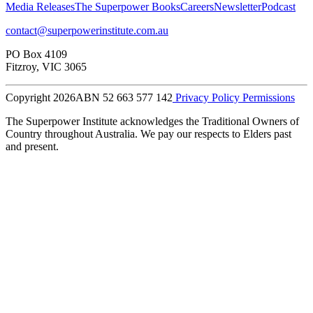
Media Releases​​​​‌ ‍ ​‍​‍‌‍ ‌ ​‍‌‍‍‌‌‍‌ ‌‍‍‌‌‍ ‍​‍​‍​ ‍‍​‍​‍‌ ​ ‌‍​‌‌‍ ‍‌‍‍‌‌ ‌​‌ ‍‌​‍ ‍‌‍‍‌‌‍ ​‍​‍​‍ ​​‍​‍‌‍‍​‌ ​‍‌‍‌‌‌‍‌‍​‍​‍​ ‍‍​‍​‍‌‍‍​‌ ‌​‌ ‌​‌ ​​​ ‍‍​‍ ​‍ ‌‍ ​‌‍ ‌‍​ ‌‍​‌‌‍ ​‌‍‍​‌‍ ‌ ​ ‌ ‌​​ ‍‍​ ​ ​ ​ ​ ​ ​ ​ ​‍ ‌‍‍‌‌‍ ‍‌ ‌​‌‍‌‌‌‍ ‍‌ ‌​​‍ ‌‍‌‌‌‍‌​‌‍‍‌‌ ‌​​‍ ‌‍ ‌‌‍ ‌‍‌​‌‍‌‌​ ‌‌ ​​‌ ​‍‌‍‌‌‌ ​ ‌‍‌‌‌‍ ‍‌ ‌​‌‍​‌‌ ‌​‌‍‍‌‌‍ ‌‍ ‍​ ‍ ‌‍‍‌‌‍‌​​ ‌​ ​‍​ ‌‍​ ‌‌​ ‌‍​ ​​‌‍‌‌​ ‍​​ ​​​‍ ‌​ ‌ ​ ‌​​ ‌‍​ ‌‌​‍ ‌​ ‌​​ ‍​​ ​ ​ ‍‌​‍ ‌​ ‍​​ ‌‍​ ​‍​ ‍‌​‍ ‌​ ‌‌​ ‌‌​ ‌ ​ ​‍‌‍‌‍​ ‍​​ ​‍​ ‍‌​ ‌‌​ ‍​​ ​​‌‍‌‌​ ‍ ‌ ‌​‌ ‍‌‌ ​​‌‍‌‌​ ‌‌ ​ ‌‍‌‌‌ ‌​‌ ‌​‌‍‍‌‌‍ ‍‌‍‌ ‌ ​ ​ ‍ ‌ ​​‌‍​‌‌ ‌​‌‍‍​​ ‌‌‍‌‍‌‍ ‌‍ ‌ ‌​‌‍‌‌‌ ​‍‌​ ‌‌‍‌‌‌‍ ‍‌ ‌‌‌​‍‌‌ ‌​‌‍‌‌‌‍ ‌‌ ​ ​‍‌‌​ ‌‌‌​​‍‌‌ ‌‍‍ ‌‍‌‌‌ ‍‌​‍‌‌​ ​ ‌​‌​​‍‌‌​ ​ ‌​‌​​‍‌‌​ ​‍​ ​‍‌‍​ ‌‍​‌​ ‌​​ ​​​ ‍‌‌‍‌​​ ​‍​ ‌‍‌‍​ ​ ‌ ‌‍‌‌​ ‌‌​‍‌‌​ ​‍​ ​‍​‍‌‌​ ‌‌‌​‌​​‍ ‍‌‍ ​‌‍​‌‌‍​‍‌‍‌‌‌‍ ​​ ‌‍​‍‌‍​‌‌ ​ ‌‍‌‌‌‌‌‌‌ ​‍‌‍ ​​ ‌‌‍‍​‌ ‌​‌ ‌​‌ ​​​‍‌‌​ ​ ‌​​‌​‍‌‌​ ​‍‌​‌‍​‍‌‌​ ​‍‌​‌‍‌‍ ​‌‍ ‌‍​ ‌‍​‌‌‍ ​‌‍‍​‌‍ ‌ ​ ‌ ‌​​‍‌‌​ ​ ‌​​‌​ ​ ​ ​ ​ ​ ​ ​ ​‍‌‍‌‍‍‌‌‍‌​​ ‌​ ​‍​ ‌‍​ ‌‌​ ‌‍​ ​​‌‍‌‌​ ‍​​ ​​​‍ ‌​ ‌ ​ ‌​​ ‌‍​ ‌‌​‍ ‌​ ‌​​ ‍​​ ​ ​ ‍‌​‍ ‌​ ‍​​ ‌‍​ ​‍​ ‍‌​‍ ‌​ ‌‌​ ‌‌​ ‌ ​ ​‍‌‍‌‍​ ‍​​ ​‍​ ‍‌​ ‌‌​ ‍​​ ​​‌‍‌‌​‍‌‍‌ ‌​‌ ‍‌‌ ​​‌‍‌‌​ ‌‌ ​ ‌‍‌‌‌ ‌​‌ ‌​‌‍‍‌‌‍ ‍‌‍‌ ‌ ​ ​‍‌‍‌ ​​‌‍​‌‌ ‌​‌‍‍​​ ‌‌‍‌‍‌‍ ‌‍ ‌ ‌​‌‍‌‌‌ ​‍‌​ ‌‌‍‌‌‌‍ ‍‌ ‌‌‌​‍‌‌ ‌​‌‍‌‌‌‍ ‌‌ ​ ​‍‌‌​ ‌‌‌​​‍‌‌ ‌‍‍ ‌‍‌‌‌ ‍‌​‍‌‌​ ​ ‌​‌​​‍‌‌​ ​ ‌​‌​​‍‌‌​ ​‍​ ​‍‌‍​ ‌‍​‌​ ‌​​ ​​​ ‍‌‌‍‌​​ ​‍​ ‌‍‌‍​ ​ ‌ ‌‍‌‌​ ‌‌​‍‌‌​ ​‍​ ​‍​‍‌‌​ ‌‌‌​‌​​‍ ‍‌‍ ​‌‍​‌‌‍​‍‌‍‌‌‌‍ ​​‍‌‍‌ ​​‌‍‌‌‌ ​‍‌ ​ ‌ ​​‌‍‌‌‌‍​ ‌ ‌​‌‍‍‌‌ ‌‍‌‍‌‌​ ‌‌ ​​‌ ‌‌‌‍​‍‌‍ ​‌‍‍‌‌ ​ ‌‍‍​‌‍‌‌‌‍‌​​‍​‍‌ ‌
The Superpower Books​​​​‌ ‍ ​‍​‍‌‍ ‌ ​‍‌‍‍‌‌‍‌ ‌‍‍‌‌‍ ‍​‍​‍​ ‍‍​‍​‍‌ ​ ‌‍​‌‌‍ ‍‌‍‍‌‌ ‌​‌ ‍‌​‍ ‍‌‍‍‌‌‍ ​‍​‍​‍ ​​‍​‍‌‍‍​‌ ​‍‌‍‌‌‌‍‌‍​‍​‍​ ‍‍​‍​‍‌‍‍​‌ ‌​‌ ‌​‌ ​​​ ‍‍​‍ ​‍ ‌‍ ​‌‍ ‌‍​ ‌‍​‌‌‍ ​‌‍‍​‌‍ ‌ ​ ‌ ‌​​ ‍‍​ ​ ​ ​ ​ ​ ​ ​ ​‍ ‌‍‍‌‌‍ ‍‌ ‌​‌‍‌‌‌‍ ‍‌ ‌​​‍ ‌‍‌‌‌‍‌​‌‍‍‌‌ ‌​​‍ ‌‍ ‌‌‍ ‌‍‌​‌‍‌‌​ ‌‌ ​​‌ ​‍‌‍‌‌‌ ​ ‌‍‌‌‌‍ ‍‌ ‌​‌‍​‌‌ ‌​‌‍‍‌‌‍ ‌‍ ‍​ ‍ ‌‍‍‌‌‍‌​​ ‌​ ​‍​ ‌‍​ ‌‌​ ‌‍​ ​​‌‍‌‌​ ‍​​ ​​​‍ ‌​ ‌ ​ ‌​​ ‌‍​ ‌‌​‍ ‌​ ‌​​ ‍​​ ​ ​ ‍‌​‍ ‌​ ‍​​ ‌‍​ ​‍​ ‍‌​‍ ‌​ ‌‌​ ‌‌​ ‌ ​ ​‍‌‍‌‍​ ‍​​ ​‍​ ‍‌​ ‌‌​ ‍​​ ​​‌‍‌‌​ ‍ ‌ ‌​‌ ‍‌‌ ​​‌‍‌‌​ ‌‌ ​ ‌‍‌‌‌ ‌​‌ ‌​‌‍‍‌‌‍ ‍‌‍‌ ‌ ​ ​ ‍ ‌ ​​‌‍​‌‌ ‌​‌‍‍​​ ‌‌‍‌‍‌‍ ‌‍ ‌ ‌​‌‍‌‌‌ ​‍‌​ ‌‌‍‌‌‌‍ ‍‌ ‌‌‌​‍‌‌ ‌​‌‍‌‌‌‍ ‌‌ ​ ​‍‌‌​ ‌‌‌​​‍‌‌ ‌‍‍ ‌‍‌‌‌ ‍‌​‍‌‌​ ​ ‌​‌​​‍‌‌​ ​ ‌​‌​​‍‌‌​ ​‍​ ​‍​ ‌‍​ ‌ ​ ‌‌​ ​​​ ​‍​ ‌​‌‍‌​​ ‍​‌‍‌‌​ ‌‌‌‍‌‌​ ‍​​‍‌‌​ ​‍​ ​‍​‍‌‌​ ‌‌‌​‌​​‍ ‍‌‍ ​‌‍​‌‌‍​‍‌‍‌‌‌‍ ​​ ‌‍​‍‌‍​‌‌ ​ ‌‍‌‌‌‌‌‌‌ ​‍‌‍ ​​ ‌‌‍‍​‌ ‌​‌ ‌​‌ ​​​‍‌‌​ ​ ‌​​‌​‍‌‌​ ​‍‌​‌‍​‍‌‌​ ​‍‌​‌‍‌‍ ​‌‍ ‌‍​ ‌‍​‌‌‍ ​‌‍‍​‌‍ ‌ ​ ‌ ‌​​‍‌‌​ ​ ‌​​‌​ ​ ​ ​ ​ ​ ​ ​ ​‍‌‍‌‍‍‌‌‍‌​​ ‌​ ​‍​ ‌‍​ ‌‌​ ‌‍​ ​​‌‍‌‌​ ‍​​ ​​​‍ ‌​ ‌ ​ ‌​​ ‌‍​ ‌‌​‍ ‌​ ‌​​ ‍​​ ​ ​ ‍‌​‍ ‌​ ‍​​ ‌‍​ ​‍​ ‍‌​‍ ‌​ ‌‌​ ‌‌​ ‌ ​ ​‍‌‍‌‍​ ‍​​ ​‍​ ‍‌​ ‌‌​ ‍​​ ​​‌‍‌‌​‍‌‍‌ ‌​‌ ‍‌‌ ​​‌‍‌‌​ ‌‌ ​ ‌‍‌‌‌ ‌​‌ ‌​‌‍‍‌‌‍ ‍‌‍‌ ‌ ​ ​‍‌‍‌ ​​‌‍​‌‌ ‌​‌‍‍​​ ‌‌‍‌‍‌‍ ‌‍ ‌ ‌​‌‍‌‌‌ ​‍‌​ ‌‌‍‌‌‌‍ ‍‌ ‌‌‌​‍‌‌ ‌​‌‍‌‌‌‍ ‌‌ ​ ​‍‌‌​ ‌‌‌​​‍‌‌ ‌‍‍ ‌‍‌‌‌ ‍‌​‍‌‌​ ​ ‌​‌​​‍‌‌​ ​ ‌​‌​​‍‌‌​ ​‍​ ​‍​ ‌‍​ ‌ ​ ‌‌​ ​​​ ​‍​ ‌​‌‍‌​​ ‍​‌‍‌‌​ ‌‌‌‍‌‌​ ‍​​‍‌‌​ ​‍​ ​‍​‍‌‌​ ‌‌‌​‌​​‍ ‍‌‍ ​‌‍​‌‌‍​‍‌‍‌‌‌‍ ​​‍‌‍‌ ​​‌‍‌‌‌ ​‍‌ ​ ‌ ​​‌‍‌‌‌‍​ ‌ ‌​‌‍‍‌‌ ‌‍‌‍‌‌​ ‌‌ ​​‌ ‌‌‌‍​‍‌‍ ​‌‍‍‌‌ ​ ‌‍‍​‌‍‌‌‌‍‌​​‍​‍‌ ‌
Careers​​​​‌ ‍ ​‍​‍‌‍ ‌ ​‍‌‍‍‌‌‍‌ ‌‍‍‌‌‍ ‍​‍​‍​ ‍‍​‍​‍‌ ​ ‌‍​‌‌‍ ‍‌‍‍‌‌ ‌​‌ ‍‌​‍ ‍‌‍‍‌‌‍ ​‍​‍​‍ ​​‍​‍‌‍‍​‌ ​‍‌‍‌‌‌‍‌‍​‍​‍​ ‍‍​‍​‍‌‍‍​‌ ‌​‌ ‌​‌ ​​​ ‍‍​‍ ​‍ ‌‍ ​‌‍ ‌‍​ ‌‍​‌‌‍ ​‌‍‍​‌‍ ‌ ​ ‌ ‌​​ ‍‍​ ​ ​ ​ ​ ​ ​ ​ ​‍ ‌‍‍‌‌‍ ‍‌ ‌​‌‍‌‌‌‍ ‍‌ ‌​​‍ ‌‍‌‌‌‍‌​‌‍‍‌‌ ‌​​‍ ‌‍ ‌‌‍ ‌‍‌​‌‍‌‌​ ‌‌ ​​‌ ​‍‌‍‌‌‌ ​ ‌‍‌‌‌‍ ‍‌ ‌​‌‍​‌‌ ‌​‌‍‍‌‌‍ ‌‍ ‍​ ‍ ‌‍‍‌‌‍‌​​ ‌​ ​‍​ ‌‍​ ‌‌​ ‌‍​ ​​‌‍‌‌​ ‍​​ ​​​‍ ‌​ ‌ ​ ‌​​ ‌‍​ ‌‌​‍ ‌​ ‌​​ ‍​​ ​ ​ ‍‌​‍ ‌​ ‍​​ ‌‍​ ​‍​ ‍‌​‍ ‌​ ‌‌​ ‌‌​ ‌ ​ ​‍‌‍‌‍​ ‍​​ ​‍​ ‍‌​ ‌‌​ ‍​​ ​​‌‍‌‌​ ‍ ‌ ‌​‌ ‍‌‌ ​​‌‍‌‌​ ‌‌ ​ ‌‍‌‌‌ ‌​‌ ‌​‌‍‍‌‌‍ ‍‌‍‌ ‌ ​ ​ ‍ ‌ ​​‌‍​‌‌ ‌​‌‍‍​​ ‌‌‍‌‍‌‍ ‌‍ ‌ ‌​‌‍‌‌‌ ​‍‌​ ‌‌‍‌‌‌‍ ‍‌ ‌‌‌​‍‌‌ ‌​‌‍‌‌‌‍ ‌‌ ​ ​‍‌‌​ ‌‌‌​​‍‌‌ ‌‍‍ ‌‍‌‌‌ ‍‌​‍‌‌​ ​ ‌​‌​​‍‌‌​ ​ ‌​‌​​‍‌‌​ ​‍​ ​‍‌‍‌‌​ ‌‌‌‍‌​​ ‌‍​ ‌ ‌‍‌​‌‍​‌​ ‌ ​ ‌ ​ ‌ ​ ​​‌‍​‌​‍‌‌​ ​‍​ ​‍​‍‌‌​ ‌‌‌​‌​​‍ ‍‌‍ ​‌‍​‌‌‍​‍‌‍‌‌‌‍ ​​ ‌‍​‍‌‍​‌‌ ​ ‌‍‌‌‌‌‌‌‌ ​‍‌‍ ​​ ‌‌‍‍​‌ ‌​‌ ‌​‌ ​​​‍‌‌​ ​ ‌​​‌​‍‌‌​ ​‍‌​‌‍​‍‌‌​ ​‍‌​‌‍‌‍ ​‌‍ ‌‍​ ‌‍​‌‌‍ ​‌‍‍​‌‍ ‌ ​ ‌ ‌​​‍‌‌​ ​ ‌​​‌​ ​ ​ ​ ​ ​ ​ ​ ​‍‌‍‌‍‍‌‌‍‌​​ ‌​ ​‍​ ‌‍​ ‌‌​ ‌‍​ ​​‌‍‌‌​ ‍​​ ​​​‍ ‌​ ‌ ​ ‌​​ ‌‍​ ‌‌​‍ ‌​ ‌​​ ‍​​ ​ ​ ‍‌​‍ ‌​ ‍​​ ‌‍​ ​‍​ ‍‌​‍ ‌​ ‌‌​ ‌‌​ ‌ ​ ​‍‌‍‌‍​ ‍​​ ​‍​ ‍‌​ ‌‌​ ‍​​ ​​‌‍‌‌​‍‌‍‌ ‌​‌ ‍‌‌ ​​‌‍‌‌​ ‌‌ ​ ‌‍‌‌‌ ‌​‌ ‌​‌‍‍‌‌‍ ‍‌‍‌ ‌ ​ ​‍‌‍‌ ​​‌‍​‌‌ ‌​‌‍‍​​ ‌‌‍‌‍‌‍ ‌‍ ‌ ‌​‌‍‌‌‌ ​‍‌​ ‌‌‍‌‌‌‍ ‍‌ ‌‌‌​‍‌‌ ‌​‌‍‌‌‌‍ ‌‌ ​ ​‍‌‌​ ‌‌‌​​‍‌‌ ‌‍‍ ‌‍‌‌‌ ‍‌​‍‌‌​ ​ ‌​‌​​‍‌‌​ ​ ‌​‌​​‍‌‌​ ​‍​ ​‍‌‍‌‌​ ‌‌‌‍‌​​ ‌‍​ ‌ ‌‍‌​‌‍​‌​ ‌ ​ ‌ ​ ‌ ​ ​​‌‍​‌​‍‌‌​ ​‍​ ​‍​‍‌‌​ ‌‌‌​‌​​‍ ‍‌‍ ​‌‍​‌‌‍​‍‌‍‌‌‌‍ ​​‍‌‍‌ ​​‌‍‌‌‌ ​‍‌ ​ ‌ ​​‌‍‌‌‌‍​ ‌ ‌​‌‍‍‌‌ ‌‍‌‍‌‌​ ‌‌ ​​‌ ‌‌‌‍​‍‌‍ ​‌‍‍‌‌ ​ ‌‍‍​‌‍‌‌‌‍‌​​‍​‍‌ ‌
Newsletter​​​​‌ ‍ ​‍​‍‌‍ ‌ ​‍‌‍‍‌‌‍‌ ‌‍‍‌‌‍ ‍​‍​‍​ ‍‍​‍​‍‌ ​ ‌‍​‌‌‍ ‍‌‍‍‌‌ ‌​‌ ‍‌​‍ ‍‌‍‍‌‌‍ ​‍​‍​‍ ​​‍​‍‌‍‍​‌ ​‍‌‍‌‌‌‍‌‍​‍​‍​ ‍‍​‍​‍‌‍‍​‌ ‌​‌ ‌​‌ ​​​ ‍‍​‍ ​‍ ‌‍ ​‌‍ ‌‍​ ‌‍​‌‌‍ ​‌‍‍​‌‍ ‌ ​ ‌ ‌​​ ‍‍​ ​ ​ ​ ​ ​ ​ ​ ​‍ ‌‍‍‌‌‍ ‍‌ ‌​‌‍‌‌‌‍ ‍‌ ‌​​‍ ‌‍‌‌‌‍‌​‌‍‍‌‌ ‌​​‍ ‌‍ ‌‌‍ ‌‍‌​‌‍‌‌​ ‌‌ ​​‌ ​‍‌‍‌‌‌ ​ ‌‍‌‌‌‍ ‍‌ ‌​‌‍​‌‌ ‌​‌‍‍‌‌‍ ‌‍ ‍​ ‍ ‌‍‍‌‌‍‌​​ ‌​ ​‍​ ‌‍​ ‌‌​ ‌‍​ ​​‌‍‌‌​ ‍​​ ​​​‍ ‌​ ‌ ​ ‌​​ ‌‍​ ‌‌​‍ ‌​ ‌​​ ‍​​ ​ ​ ‍‌​‍ ‌​ ‍​​ ‌‍​ ​‍​ ‍‌​‍ ‌​ ‌‌​ ‌‌​ ‌ ​ ​‍‌‍‌‍​ ‍​​ ​‍​ ‍‌​ ‌‌​ ‍​​ ​​‌‍‌‌​ ‍ ‌ ‌​‌ ‍‌‌ ​​‌‍‌‌​ ‌‌ ​ ‌‍‌‌‌ ‌​‌ ‌​‌‍‍‌‌‍ ‍‌‍‌ ‌ ​ ​ ‍ ‌ ​​‌‍​‌‌ ‌​‌‍‍​​ ‌‌‍‌‍‌‍ ‌‍ ‌ ‌​‌‍‌‌‌ ​‍‌​ ‌‌‍‌‌‌‍ ‍‌ ‌‌‌​‍‌‌ ‌​‌‍‌‌‌‍ ‌‌ ​ ​‍‌‌​ ‌‌‌​​‍‌‌ ‌‍‍ ‌‍‌‌‌ ‍‌​‍‌‌​ ​ ‌​‌​​‍‌‌​ ​ ‌​‌​​‍‌‌​ ​‍​ ​‍​ ​‍‌‍​‍​ ​​​ ​ ​ ‍‌​ ​‍‌‍​‌​ ‍​‌‍​‌​ ‌ ​ ​​‌‍‌‍​‍‌‌​ ​‍​ ​‍​‍‌‌​ ‌‌‌​‌​​‍ ‍‌‍ ​‌‍​‌‌‍​‍‌‍‌‌‌‍ ​​ ‌‍​‍‌‍​‌‌ ​ ‌‍‌‌‌‌‌‌‌ ​‍‌‍ ​​ ‌‌‍‍​‌ ‌​‌ ‌​‌ ​​​‍‌‌​ ​ ‌​​‌​‍‌‌​ ​‍‌​‌‍​‍‌‌​ ​‍‌​‌‍‌‍ ​‌‍ ‌‍​ ‌‍​‌‌‍ ​‌‍‍​‌‍ ‌ ​ ‌ ‌​​‍‌‌​ ​ ‌​​‌​ ​ ​ ​ ​ ​ ​ ​ ​‍‌‍‌‍‍‌‌‍‌​​ ‌​ ​‍​ ‌‍​ ‌‌​ ‌‍​ ​​‌‍‌‌​ ‍​​ ​​​‍ ‌​ ‌ ​ ‌​​ ‌‍​ ‌‌​‍ ‌​ ‌​​ ‍​​ ​ ​ ‍‌​‍ ‌​ ‍​​ ‌‍​ ​‍​ ‍‌​‍ ‌​ ‌‌​ ‌‌​ ‌ ​ ​‍‌‍‌‍​ ‍​​ ​‍​ ‍‌​ ‌‌​ ‍​​ ​​‌‍‌‌​‍‌‍‌ ‌​‌ ‍‌‌ ​​‌‍‌‌​ ‌‌ ​ ‌‍‌‌‌ ‌​‌ ‌​‌‍‍‌‌‍ ‍‌‍‌ ‌ ​ ​‍‌‍‌ ​​‌‍​‌‌ ‌​‌‍‍​​ ‌‌‍‌‍‌‍ ‌‍ ‌ ‌​‌‍‌‌‌ ​‍‌​ ‌‌‍‌‌‌‍ ‍‌ ‌‌‌​‍‌‌ ‌​‌‍‌‌‌‍ ‌‌ ​ ​‍‌‌​ ‌‌‌​​‍‌‌ ‌‍‍ ‌‍‌‌‌ ‍‌​‍‌‌​ ​ ‌​‌​​‍‌‌​ ​ ‌​‌​​‍‌‌​ ​‍​ ​‍​ ​‍‌‍​‍​ ​​​ ​ ​ ‍‌​ ​‍‌‍​‌​ ‍​‌‍​‌​ ‌ ​ ​​‌‍‌‍​‍‌‌​ ​‍​ ​‍​‍‌‌​ ‌‌‌​‌​​‍ ‍‌‍ ​‌‍​‌‌‍​‍‌‍‌‌‌‍ ​​‍‌‍‌ ​​‌‍‌‌‌ ​‍‌ ​ ‌ ​​‌‍‌‌‌‍​ ‌ ‌​‌‍‍‌‌ ‌‍‌‍‌‌​ ‌‌ ​​‌ ‌‌‌‍​‍‌‍ ​‌‍‍‌‌ ​ ‌‍‍​‌‍‌‌‌‍‌​​‍​‍‌ ‌
Podcast​​​​‌ ‍ ​‍​‍‌‍ ‌ ​‍‌‍‍‌‌‍‌ ‌‍‍‌‌‍ ‍​‍​‍​ ‍‍​‍​‍‌ ​ ‌‍​‌‌‍ ‍‌‍‍‌‌ ‌​‌ ‍‌​‍ ‍‌‍‍‌‌‍ ​‍​‍​‍ ​​‍​‍‌‍‍​‌ ​‍‌‍‌‌‌‍‌‍​‍​‍​ ‍‍​‍​‍‌‍‍​‌ ‌​‌ ‌​‌ ​​​ ‍‍​‍ ​‍ ‌‍ ​‌‍ ‌‍​ ‌‍​‌‌‍ ​‌‍‍​‌‍ ‌ ​ ‌ ‌​​ ‍‍​ ​ ​ ​ ​ ​ ​ ​ ​‍ ‌‍‍‌‌‍ ‍‌ ‌​‌‍‌‌‌‍ ‍‌ ‌​​‍ ‌‍‌‌‌‍‌​‌‍‍‌‌ ‌​​‍ ‌‍ ‌‌‍ ‌‍‌​‌‍‌‌​ ‌‌ ​​‌ ​‍‌‍‌‌‌ ​ ‌‍‌‌‌‍ ‍‌ ‌​‌‍​‌‌ ‌​‌‍‍‌‌‍ ‌‍ ‍​ ‍ ‌‍‍‌‌‍‌​​ ‌​ ​‍​ ‌‍​ ‌‌​ ‌‍​ ​​‌‍‌‌​ ‍​​ ​​​‍ ‌​ ‌ ​ ‌​​ ‌‍​ ‌‌​‍ ‌​ ‌​​ ‍​​ ​ ​ ‍‌​‍ ‌​ ‍​​ ‌‍​ ​‍​ ‍‌​‍ ‌​ ‌‌​ ‌‌​ ‌ ​ ​‍‌‍‌‍​ ‍​​ ​‍​ ‍‌​ ‌‌​ ‍​​ ​​‌‍‌‌​ ‍ ‌ ‌​‌ ‍‌‌ ​​‌‍‌‌​ ‌‌ ​ ‌‍‌‌‌ ‌​‌ ‌​‌‍‍‌‌‍ ‍‌‍‌ ‌ ​ ​ ‍ ‌ ​​‌‍​‌‌ ‌​‌‍‍​​ ‌‌‍‌‍‌‍ ‌‍ ‌ ‌​‌‍‌‌‌ ​‍‌​ ‌‌‍‌‌‌‍ ‍‌ ‌‌‌​‍‌‌ ‌​‌‍‌‌‌‍ ‌‌ ​ ​‍‌‌​ ‌‌‌​​‍‌‌ ‌‍‍ ‌‍‌‌‌ ‍‌​‍‌‌​ ​ ‌​‌​​‍‌‌​ ​ ‌​‌​​‍‌‌​ ​‍​ ​‍​ ‌‍‌‍‌‌​ ‍​​ ​ ​ ​​​ ‍‌​ ‌​​ ​​​ ​‍‌‍‌‍‌‍​ ​ ​‍​‍‌‌​ ​‍​ ​‍​‍‌‌​ ‌‌‌​‌​​‍ ‍‌‍ ​‌‍​‌‌‍​‍‌‍‌‌‌‍ ​​ ‌‍​‍‌‍​‌‌ ​ ‌‍‌‌‌‌‌‌‌ ​‍‌‍ ​​ ‌‌‍‍​‌ ‌​‌ ‌​‌ ​​​‍‌‌​ ​ ‌​​‌​‍‌‌​ ​‍‌​‌‍​‍‌‌​ ​‍‌​‌‍‌‍ ​‌‍ ‌‍​ ‌‍​‌‌‍ ​‌‍‍​‌‍ ‌ ​ ‌ ‌​​‍‌‌​ ​ ‌​​‌​ ​ ​ ​ ​ ​ ​ ​ ​‍‌‍‌‍‍‌‌‍‌​​ ‌​ ​‍​ ‌‍​ ‌‌​ ‌‍​ ​​‌‍‌‌​ ‍​​ ​​​‍ ‌​ ‌ ​ ‌​​ ‌‍​ ‌‌​‍ ‌​ ‌​​ ‍​​ ​ ​ ‍‌​‍ ‌​ ‍​​ ‌‍​ ​‍​ ‍‌​‍ ‌​ ‌‌​ ‌‌​ ‌ ​ ​‍‌‍‌‍​ ‍​​ ​‍​ ‍‌​ ‌‌​ ‍​​ ​​‌‍‌‌​‍‌‍‌ ‌​‌ ‍‌‌ ​​‌‍‌‌​ ‌‌ ​ ‌‍‌‌‌ ‌​‌ ‌​‌‍‍‌‌‍ ‍‌‍‌ ‌ ​ ​‍‌‍‌ ​​‌‍​‌‌ ‌​‌‍‍​​ ‌‌‍‌‍‌‍ ‌‍ ‌ ‌​‌‍‌‌‌ ​‍‌​ ‌‌‍‌‌‌‍ ‍‌ ‌‌‌​‍‌‌ ‌​‌‍‌‌‌‍ ‌‌ ​ ​‍‌‌​ ‌‌‌​​‍‌‌ ‌‍‍ ‌‍‌‌‌ ‍‌​‍‌‌​ ​ ‌​‌​​‍‌‌​ ​ ‌​‌​​‍‌‌​ ​‍​ ​‍​ ‌‍‌‍‌‌​ ‍​​ ​ ​ ​​​ ‍‌​ ‌​​ ​​​ ​‍‌‍‌‍‌‍​ ​ ​‍​‍‌‌​ ​‍​ ​‍​‍‌‌​ ‌‌‌​‌​​‍ ‍‌‍ ​‌‍​‌‌‍​‍‌‍‌‌‌‍ ​​‍‌‍‌ ​​‌‍‌‌‌ ​‍‌ ​ ‌ ​​‌‍‌‌‌‍​ ‌ ‌​‌‍‍‌‌ ‌‍‌‍‌‌​ ‌‌ ​​‌ ‌‌‌‍​‍‌‍ ​‌‍‍‌‌ ​ ‌‍‍​‌‍‌‌‌‍‌​​‍​‍‌ ‌
contact@superpowerinstitute.com.au
PO Box 4109
Fitzroy, VIC 3065
Copyright 2026
ABN 52 663 577 142
Privacy Policy
Permissions
The Superpower Institute acknowledges the Traditional Owners of
Country throughout Australia. We pay our respects to Elders past
and present.​​​​‌ ‍ ​‍​‍‌‍ ‌ ​‍‌‍‍‌‌‍‌ ‌‍‍‌‌‍ ‍​‍​‍​ ‍‍​‍​‍‌ ​ ‌‍​‌‌‍ ‍‌‍‍‌‌ ‌​‌ ‍‌​‍ ‍‌‍‍‌‌‍ ​‍​‍​‍ ​​‍​‍‌‍‍​‌ ​‍‌‍‌‌‌‍‌‍​‍​‍​ ‍‍​‍​‍‌‍‍​‌ ‌​‌ ‌​‌ ​​​ ‍‍​‍ ​‍ ‌‍ ​‌‍ ‌‍​ ‌‍​‌‌‍ ​‌‍‍​‌‍ ‌ ​ ‌ ‌​​ ‍‍​ ​ ​ ​ ​ ​ ​ ​ ​‍ ‌‍‍‌‌‍ ‍‌ ‌​‌‍‌‌‌‍ ‍‌ ‌​​‍ ‌‍‌‌‌‍‌​‌‍‍‌‌ ‌​​‍ ‌‍ ‌‌‍ ‌‍‌​‌‍‌‌​ ‌‌ ​​‌ ​‍‌‍‌‌‌ ​ ‌‍‌‌‌‍ ‍‌ ‌​‌‍​‌‌ ‌​‌‍‍‌‌‍ ‌‍ ‍​ ‍ ‌‍‍‌‌‍‌​​ ‌​ ​‍​ ‌‍​ ‌‌​ ‌‍​ ​​‌‍‌‌​ ‍​​ ​​​‍ ‌​ ‌ ​ ‌​​ ‌‍​ ‌‌​‍ ‌​ ‌​​ ‍​​ ​ ​ ‍‌​‍ ‌​ ‍​​ ‌‍​ ​‍​ ‍‌​‍ ‌​ ‌‌​ ‌‌​ ‌ ​ ​‍‌‍‌‍​ ‍​​ ​‍​ ‍‌​ ‌‌​ ‍​​ ​​‌‍‌‌​ ‍ ‌ ‌​‌ ‍‌‌ ​​‌‍‌‌​ ‌‌ ​ ‌‍‌‌‌ ‌​‌ ‌​‌‍‍‌‌‍ ‍‌‍‌ ‌ ​ ​ ‍ ‌ ​​‌‍​‌‌ ‌​‌‍‍​​ ‌‌‍​‌‌‍​ ‌‍‍ ‌‍ ‍‌‍ ‌ ‌ ‌‍ ​‌‍‌‌‌‍‌​‌‍‌ ‌‍‌‌‌‍ ‌‌‍‌‌‌‍ ‍‌ ‌​​ ‌‍​‍‌‍​‌‌ ​ ‌‍‌‌‌‌‌‌‌ ​‍‌‍ ​​ ‌‌‍‍​‌ ‌​‌ ‌​‌ ​​​‍‌‌​ ​ ‌​​‌​‍‌‌​ ​‍‌​‌‍​‍‌‌​ ​‍‌​‌‍‌‍ ​‌‍ ‌‍​ ‌‍​‌‌‍ ​‌‍‍​‌‍ ‌ ​ ‌ ‌​​‍‌‌​ ​ ‌​​‌​ ​ ​ ​ ​ ​ ​ ​ ​‍‌‍‌‍‍‌‌‍‌​​ ‌​ ​‍​ ‌‍​ ‌‌​ ‌‍​ ​​‌‍‌‌​ ‍​​ ​​​‍ ‌​ ‌ ​ ‌​​ ‌‍​ ‌‌​‍ ‌​ ‌​​ ‍​​ ​ ​ ‍‌​‍ ‌​ ‍​​ ‌‍​ ​‍​ ‍‌​‍ ‌​ ‌‌​ ‌‌​ ‌ ​ ​‍‌‍‌‍​ ‍​​ ​‍​ ‍‌​ ‌‌​ ‍​​ ​​‌‍‌‌​‍‌‍‌ ‌​‌ ‍‌‌ ​​‌‍‌‌​ ‌‌ ​ ‌‍‌‌‌ ‌​‌ ‌​‌‍‍‌‌‍ ‍‌‍‌ ‌ ​ ​‍‌‍‌ ​​‌‍​‌‌ ‌​‌‍‍​​ ‌‌‍​‌‌‍​ ‌‍‍ ‌‍ ‍‌‍ ‌ ‌ ‌‍ ​‌‍‌‌‌‍‌​‌‍‌ ‌‍‌‌‌‍ ‌‌‍‌‌‌‍ ‍‌ ‌​​‍‌‍‌ ​​‌‍‌‌‌ ​‍‌ ​ ‌ ​​‌‍‌‌‌‍​ ‌ ‌​‌‍‍‌‌ ‌‍‌‍‌‌​ ‌‌ ​​‌ ‌‌‌‍​‍‌‍ ​‌‍‍‌‌ ​ ‌‍‍​‌‍‌‌‌‍‌​​‍​‍‌ ‌