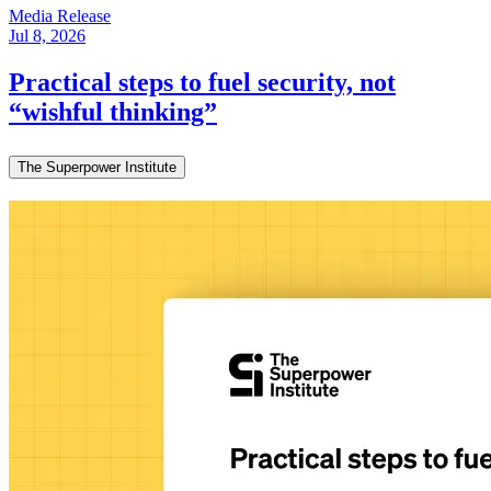
Media Release
Jul 8, 2026
Practical steps to fuel security, not
“wishful thinking”​​​​‌ ‍ ​‍​‍‌‍ ‌ ​‍‌‍‍‌‌‍‌ ‌‍‍‌‌‍ ‍​‍​‍​ ‍‍​‍​‍‌ ​ ‌‍​‌‌‍ ‍‌‍‍‌‌ ‌​‌ ‍‌​‍ ‍‌‍‍‌‌‍ ​‍​‍​‍ ​​‍​‍‌‍‍​‌ ​‍‌‍‌‌‌‍‌‍​‍​‍​ ‍‍​‍​‍‌‍‍​‌ ‌​‌ ‌​‌ ​​​ ‍‍​‍ ​‍ ‌‍ ​‌‍ ‌‍​ ‌‍​‌‌‍ ​‌‍‍​‌‍ ‌ ​ ‌ ‌​​ ‍‍​ ​ ​ ​ ​ ​ ​ ​ ​‍ ‌‍‍‌‌‍ ‍‌ ‌​‌‍‌‌‌‍ ‍‌ ‌​​‍ ‌‍‌‌‌‍‌​‌‍‍‌‌ ‌​​‍ ‌‍ ‌‌‍ ‌‍‌​‌‍‌‌​ ‌‌ ​​‌ ​‍‌‍‌‌‌ ​ ‌‍‌‌‌‍ ‍‌ ‌​‌‍​‌‌ ‌​‌‍‍‌‌‍ ‌‍ ‍​ ‍ ‌‍‍‌‌‍‌​​ ‌​ ​‌‌‍​ ​ ‍‌‌‍​‌​ ‌ ​ ‌‌​ ‌​​ ​‌​‍ ‌‌‍‌‌‌‍​ ‌‍‌‌​ ​‌​‍ ‌​ ‌​​ ‍‌‌‍‌‍‌‍‌‌​‍ ‌‌‍​‌‌‍‌‌​ ‌‌​ ‌ ​‍ ‌‌‍​ ​ ‌‍‌‍​ ​ ‍​‌‍‌​​ ‌‌​ ​‍​ ​ ​ ‍‌​ ​‌​ ​‌​ ​‌​ ‍ ‌ ‌​‌ ‍‌‌ ​​‌‍‌‌​ ‌‌‍ ‍‌‍‌‌‌ ‌ ‌ ​ ​ ‍ ‌ ​​‌‍​‌‌ ‌​‌‍‍​​ ‌‌ ‌​‌‍‍‌‌ ‌​‌‍ ​‌‍‌‌​ ‌‍​‍‌‍​‌‌ ​ ‌‍‌‌‌‌‌‌‌ ​‍‌‍ ​​ ‌‌‍‍​‌ ‌​‌ ‌​‌ ​​​‍‌‌​ ​ ‌​​‌​‍‌‌​ ​‍‌​‌‍​‍‌‌​ ​‍‌​‌‍‌‍ ​‌‍ ‌‍​ ‌‍​‌‌‍ ​‌‍‍​‌‍ ‌ ​ ‌ ‌​​‍‌‌​ ​ ‌​​‌​ ​ ​ ​ ​ ​ ​ ​ ​‍‌‍‌‍‍‌‌‍‌​​ ‌​ ​‌‌‍​ ​ ‍‌‌‍​‌​ ‌ ​ ‌‌​ ‌​​ ​‌​‍ ‌‌‍‌‌‌‍​ ‌‍‌‌​ ​‌​‍ ‌​ ‌​​ ‍‌‌‍‌‍‌‍‌‌​‍ ‌‌‍​‌‌‍‌‌​ ‌‌​ ‌ ​‍ ‌‌‍​ ​ ‌‍‌‍​ ​ ‍​‌‍‌​​ ‌‌​ ​‍​ ​ ​ ‍‌​ ​‌​ ​‌​ ​‌​‍‌‍‌ ‌​‌ ‍‌‌ ​​‌‍‌‌​ ‌‌‍ ‍‌‍‌‌‌ ‌ ‌ ​ ​‍‌‍‌ ​​‌‍​‌‌ ‌​‌‍‍​​ ‌‌ ‌​‌‍‍‌‌ ‌​‌‍ ​‌‍‌‌​‍‌‍‌ ​​‌‍‌‌‌ ​‍‌ ​ ‌ ​​‌‍‌‌‌‍​ ‌ ‌​‌‍‍‌‌ ‌‍‌‍‌‌​ ‌‌ ​​‌ ‌‌‌‍​‍‌‍ ​‌‍‍‌‌ ​ ‌‍‍​‌‍‌‌‌‍‌​​‍​‍‌ ‌
The Superpower Institute