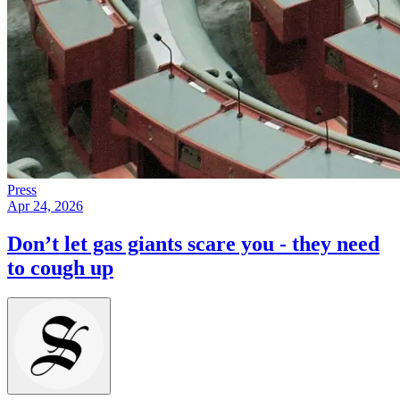
Press
Apr 24, 2026
Don’t let gas giants scare you - they need
to cough up​​​​‌ ‍ ​‍​‍‌‍ ‌ ​‍‌‍‍‌‌‍‌ ‌‍‍‌‌‍ ‍​‍​‍​ ‍‍​‍​‍‌ ​ ‌‍​‌‌‍ ‍‌‍‍‌‌ ‌​‌ ‍‌​‍ ‍‌‍‍‌‌‍ ​‍​‍​‍ ​​‍​‍‌‍‍​‌ ​‍‌‍‌‌‌‍‌‍​‍​‍​ ‍‍​‍​‍‌‍‍​‌ ‌​‌ ‌​‌ ​​​ ‍‍​‍ ​‍ ‌‍ ​‌‍ ‌‍​ ‌‍​‌‌‍ ​‌‍‍​‌‍ ‌ ​ ‌ ‌​​ ‍‍​ ​ ​ ​ ​ ​ ​ ​ ​‍ ‌‍‍‌‌‍ ‍‌ ‌​‌‍‌‌‌‍ ‍‌ ‌​​‍ ‌‍‌‌‌‍‌​‌‍‍‌‌ ‌​​‍ ‌‍ ‌‌‍ ‌‍‌​‌‍‌‌​ ‌‌ ​​‌ ​‍‌‍‌‌‌ ​ ‌‍‌‌‌‍ ‍‌ ‌​‌‍​‌‌ ‌​‌‍‍‌‌‍ ‌‍ ‍​ ‍ ‌‍‍‌‌‍‌​​ ‌​ ‍‌‌‍‌‌​ ​ ‌‍‌​​ ​​​ ​‍‌‍​‍​ ‍‌​‍ ‌​ ‌ ‌‍‌​​ ‌ ‌‍​‌​‍ ‌​ ‌​‌‍​‍​ ‌ ​ ‍‌​‍ ‌‌‍​‌​ ​ ‌‍‌‍‌‍‌‌​‍ ‌‌‍​ ‌‍‌‌‌‍‌‍‌‍​‍‌‍‌‌​ ‍‌​ ​​​ ‍‌​ ‌‍‌‍​ ​ ‍​​ ‌‌​ ‍ ‌ ‌​‌ ‍‌‌ ​​‌‍‌‌​ ‌‌‍ ‍‌‍‌‌‌ ‌ ‌ ​ ​ ‍ ‌ ​​‌‍​‌‌ ‌​‌‍‍​​ ‌‌ ‌​‌‍‍‌‌ ‌​‌‍ ​‌‍‌‌​ ‌‍​‍‌‍​‌‌ ​ ‌‍‌‌‌‌‌‌‌ ​‍‌‍ ​​ ‌‌‍‍​‌ ‌​‌ ‌​‌ ​​​‍‌‌​ ​ ‌​​‌​‍‌‌​ ​‍‌​‌‍​‍‌‌​ ​‍‌​‌‍‌‍ ​‌‍ ‌‍​ ‌‍​‌‌‍ ​‌‍‍​‌‍ ‌ ​ ‌ ‌​​‍‌‌​ ​ ‌​​‌​ ​ ​ ​ ​ ​ ​ ​ ​‍‌‍‌‍‍‌‌‍‌​​ ‌​ ‍‌‌‍‌‌​ ​ ‌‍‌​​ ​​​ ​‍‌‍​‍​ ‍‌​‍ ‌​ ‌ ‌‍‌​​ ‌ ‌‍​‌​‍ ‌​ ‌​‌‍​‍​ ‌ ​ ‍‌​‍ ‌‌‍​‌​ ​ ‌‍‌‍‌‍‌‌​‍ ‌‌‍​ ‌‍‌‌‌‍‌‍‌‍​‍‌‍‌‌​ ‍‌​ ​​​ ‍‌​ ‌‍‌‍​ ​ ‍​​ ‌‌​‍‌‍‌ ‌​‌ ‍‌‌ ​​‌‍‌‌​ ‌‌‍ ‍‌‍‌‌‌ ‌ ‌ ​ ​‍‌‍‌ ​​‌‍​‌‌ ‌​‌‍‍​​ ‌‌ ‌​‌‍‍‌‌ ‌​‌‍ ​‌‍‌‌​‍‌‍‌ ​​‌‍‌‌‌ ​‍‌ ​ ‌ ​​‌‍‌‌‌‍​ ‌ ‌​‌‍‍‌‌ ‌‍‌‍‌‌​ ‌‌ ​​‌ ‌‌‌‍​‍‌‍ ​‌‍‍‌‌ ​ ‌‍‍​‌‍‌‌‌‍‌​​‍​‍‌ ‌