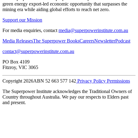
green energy export-led economic opportunity that surpasses the
mining era while aiding global efforts to reach net zero.​​​​‌ ‍ ​‍​‍‌‍ ‌ ​‍‌‍‍‌‌‍‌ ‌‍‍‌‌‍ ‍​‍​‍​ ‍‍​‍​‍‌ ​ ‌‍​‌‌‍ ‍‌‍‍‌‌ ‌​‌ ‍‌​‍ ‍‌‍‍‌‌‍ ​‍​‍​‍ ​​‍​‍‌‍‍​‌ ​‍‌‍‌‌‌‍‌‍​‍​‍​ ‍‍​‍​‍‌‍‍​‌ ‌​‌ ‌​‌ ​​​ ‍‍​‍ ​‍ ‌‍ ​‌‍ ‌‍​ ‌‍​‌‌‍ ​‌‍‍​‌‍ ‌ ​ ‌ ‌​​ ‍‍​ ​ ​ ​ ​ ​ ​ ​ ​‍ ‌‍‍‌‌‍ ‍‌ ‌​‌‍‌‌‌‍ ‍‌ ‌​​‍ ‌‍‌‌‌‍‌​‌‍‍‌‌ ‌​​‍ ‌‍ ‌‌‍ ‌‍‌​‌‍‌‌​ ‌‌ ​​‌ ​‍‌‍‌‌‌ ​ ‌‍‌‌‌‍ ‍‌ ‌​‌‍​‌‌ ‌​‌‍‍‌‌‍ ‌‍ ‍​ ‍ ‌‍‍‌‌‍‌​​ ‌​ ​‍​ ‌‍​ ‌‌​ ‌‍​ ​​‌‍‌‌​ ‍​​ ​​​‍ ‌​ ‌ ​ ‌​​ ‌‍​ ‌‌​‍ ‌​ ‌​​ ‍​​ ​ ​ ‍‌​‍ ‌​ ‍​​ ‌‍​ ​‍​ ‍‌​‍ ‌​ ‌‌​ ‌‌​ ‌ ​ ​‍‌‍‌‍​ ‍​​ ​‍​ ‍‌​ ‌‌​ ‍​​ ​​‌‍‌‌​ ‍ ‌ ‌​‌ ‍‌‌ ​​‌‍‌‌​ ‌‌ ​ ‌‍‌‌‌ ‌​‌ ‌​‌‍‍‌‌‍ ‍‌‍‌ ‌ ​ ​ ‍ ‌ ​​‌‍​‌‌ ‌​‌‍‍​​ ‌‌‍‌‍‌‍ ‌‍ ‌ ‌​‌‍‌‌‌ ​‍‌‌‌​‌‍‌‌‌ ‍​‌ ‌​​ ‌‍​‍‌‍​‌‌ ​ ‌‍‌‌‌‌‌‌‌ ​‍‌‍ ​​ ‌‌‍‍​‌ ‌​‌ ‌​‌ ​​​‍‌‌​ ​ ‌​​‌​‍‌‌​ ​‍‌​‌‍​‍‌‌​ ​‍‌​‌‍‌‍ ​‌‍ ‌‍​ ‌‍​‌‌‍ ​‌‍‍​‌‍ ‌ ​ ‌ ‌​​‍‌‌​ ​ ‌​​‌​ ​ ​ ​ ​ ​ ​ ​ ​‍‌‍‌‍‍‌‌‍‌​​ ‌​ ​‍​ ‌‍​ ‌‌​ ‌‍​ ​​‌‍‌‌​ ‍​​ ​​​‍ ‌​ ‌ ​ ‌​​ ‌‍​ ‌‌​‍ ‌​ ‌​​ ‍​​ ​ ​ ‍‌​‍ ‌​ ‍​​ ‌‍​ ​‍​ ‍‌​‍ ‌​ ‌‌​ ‌‌​ ‌ ​ ​‍‌‍‌‍​ ‍​​ ​‍​ ‍‌​ ‌‌​ ‍​​ ​​‌‍‌‌​‍‌‍‌ ‌​‌ ‍‌‌ ​​‌‍‌‌​ ‌‌ ​ ‌‍‌‌‌ ‌​‌ ‌​‌‍‍‌‌‍ ‍‌‍‌ ‌ ​ ​‍‌‍‌ ​​‌‍​‌‌ ‌​‌‍‍​​ ‌‌‍‌‍‌‍ ‌‍ ‌ ‌​‌‍‌‌‌ ​‍‌‌‌​‌‍‌‌‌ ‍​‌ ‌​​‍‌‍‌ ​​‌‍‌‌‌ ​‍‌ ​ ‌ ​​‌‍‌‌‌‍​ ‌ ‌​‌‍‍‌‌ ‌‍‌‍‌‌​ ‌‌ ​​‌ ‌‌‌‍​‍‌‍ ​‌‍‍‌‌ ​ ‌‍‍​‌‍‌‌‌‍‌​​‍​‍‌ ‌
Support our Mission
For media enquiries, contact
media@superpowerinstitute.com.au
Media Releases​​​​‌ ‍ ​‍​‍‌‍ ‌ ​‍‌‍‍‌‌‍‌ ‌‍‍‌‌‍ ‍​‍​‍​ ‍‍​‍​‍‌ ​ ‌‍​‌‌‍ ‍‌‍‍‌‌ ‌​‌ ‍‌​‍ ‍‌‍‍‌‌‍ ​‍​‍​‍ ​​‍​‍‌‍‍​‌ ​‍‌‍‌‌‌‍‌‍​‍​‍​ ‍‍​‍​‍‌‍‍​‌ ‌​‌ ‌​‌ ​​​ ‍‍​‍ ​‍ ‌‍ ​‌‍ ‌‍​ ‌‍​‌‌‍ ​‌‍‍​‌‍ ‌ ​ ‌ ‌​​ ‍‍​ ​ ​ ​ ​ ​ ​ ​ ​‍ ‌‍‍‌‌‍ ‍‌ ‌​‌‍‌‌‌‍ ‍‌ ‌​​‍ ‌‍‌‌‌‍‌​‌‍‍‌‌ ‌​​‍ ‌‍ ‌‌‍ ‌‍‌​‌‍‌‌​ ‌‌ ​​‌ ​‍‌‍‌‌‌ ​ ‌‍‌‌‌‍ ‍‌ ‌​‌‍​‌‌ ‌​‌‍‍‌‌‍ ‌‍ ‍​ ‍ ‌‍‍‌‌‍‌​​ ‌​ ​‍​ ‌‍​ ‌‌​ ‌‍​ ​​‌‍‌‌​ ‍​​ ​​​‍ ‌​ ‌ ​ ‌​​ ‌‍​ ‌‌​‍ ‌​ ‌​​ ‍​​ ​ ​ ‍‌​‍ ‌​ ‍​​ ‌‍​ ​‍​ ‍‌​‍ ‌​ ‌‌​ ‌‌​ ‌ ​ ​‍‌‍‌‍​ ‍​​ ​‍​ ‍‌​ ‌‌​ ‍​​ ​​‌‍‌‌​ ‍ ‌ ‌​‌ ‍‌‌ ​​‌‍‌‌​ ‌‌ ​ ‌‍‌‌‌ ‌​‌ ‌​‌‍‍‌‌‍ ‍‌‍‌ ‌ ​ ​ ‍ ‌ ​​‌‍​‌‌ ‌​‌‍‍​​ ‌‌‍‌‍‌‍ ‌‍ ‌ ‌​‌‍‌‌‌ ​‍‌​ ‌‌‍‌‌‌‍ ‍‌ ‌‌‌​‍‌‌ ‌​‌‍‌‌‌‍ ‌‌ ​ ​‍‌‌​ ‌‌‌​​‍‌‌ ‌‍‍ ‌‍‌‌‌ ‍‌​‍‌‌​ ​ ‌​‌​​‍‌‌​ ​ ‌​‌​​‍‌‌​ ​‍​ ​‍‌‍​ ‌‍​‌​ ‌​​ ​​​ ‍‌‌‍‌​​ ​‍​ ‌‍‌‍​ ​ ‌ ‌‍‌‌​ ‌‌​‍‌‌​ ​‍​ ​‍​‍‌‌​ ‌‌‌​‌​​‍ ‍‌‍ ​‌‍​‌‌‍​‍‌‍‌‌‌‍ ​​ ‌‍​‍‌‍​‌‌ ​ ‌‍‌‌‌‌‌‌‌ ​‍‌‍ ​​ ‌‌‍‍​‌ ‌​‌ ‌​‌ ​​​‍‌‌​ ​ ‌​​‌​‍‌‌​ ​‍‌​‌‍​‍‌‌​ ​‍‌​‌‍‌‍ ​‌‍ ‌‍​ ‌‍​‌‌‍ ​‌‍‍​‌‍ ‌ ​ ‌ ‌​​‍‌‌​ ​ ‌​​‌​ ​ ​ ​ ​ ​ ​ ​ ​‍‌‍‌‍‍‌‌‍‌​​ ‌​ ​‍​ ‌‍​ ‌‌​ ‌‍​ ​​‌‍‌‌​ ‍​​ ​​​‍ ‌​ ‌ ​ ‌​​ ‌‍​ ‌‌​‍ ‌​ ‌​​ ‍​​ ​ ​ ‍‌​‍ ‌​ ‍​​ ‌‍​ ​‍​ ‍‌​‍ ‌​ ‌‌​ ‌‌​ ‌ ​ ​‍‌‍‌‍​ ‍​​ ​‍​ ‍‌​ ‌‌​ ‍​​ ​​‌‍‌‌​‍‌‍‌ ‌​‌ ‍‌‌ ​​‌‍‌‌​ ‌‌ ​ ‌‍‌‌‌ ‌​‌ ‌​‌‍‍‌‌‍ ‍‌‍‌ ‌ ​ ​‍‌‍‌ ​​‌‍​‌‌ ‌​‌‍‍​​ ‌‌‍‌‍‌‍ ‌‍ ‌ ‌​‌‍‌‌‌ ​‍‌​ ‌‌‍‌‌‌‍ ‍‌ ‌‌‌​‍‌‌ ‌​‌‍‌‌‌‍ ‌‌ ​ ​‍‌‌​ ‌‌‌​​‍‌‌ ‌‍‍ ‌‍‌‌‌ ‍‌​‍‌‌​ ​ ‌​‌​​‍‌‌​ ​ ‌​‌​​‍‌‌​ ​‍​ ​‍‌‍​ ‌‍​‌​ ‌​​ ​​​ ‍‌‌‍‌​​ ​‍​ ‌‍‌‍​ ​ ‌ ‌‍‌‌​ ‌‌​‍‌‌​ ​‍​ ​‍​‍‌‌​ ‌‌‌​‌​​‍ ‍‌‍ ​‌‍​‌‌‍​‍‌‍‌‌‌‍ ​​‍‌‍‌ ​​‌‍‌‌‌ ​‍‌ ​ ‌ ​​‌‍‌‌‌‍​ ‌ ‌​‌‍‍‌‌ ‌‍‌‍‌‌​ ‌‌ ​​‌ ‌‌‌‍​‍‌‍ ​‌‍‍‌‌ ​ ‌‍‍​‌‍‌‌‌‍‌​​‍​‍‌ ‌
The Superpower Books​​​​‌ ‍ ​‍​‍‌‍ ‌ ​‍‌‍‍‌‌‍‌ ‌‍‍‌‌‍ ‍​‍​‍​ ‍‍​‍​‍‌ ​ ‌‍​‌‌‍ ‍‌‍‍‌‌ ‌​‌ ‍‌​‍ ‍‌‍‍‌‌‍ ​‍​‍​‍ ​​‍​‍‌‍‍​‌ ​‍‌‍‌‌‌‍‌‍​‍​‍​ ‍‍​‍​‍‌‍‍​‌ ‌​‌ ‌​‌ ​​​ ‍‍​‍ ​‍ ‌‍ ​‌‍ ‌‍​ ‌‍​‌‌‍ ​‌‍‍​‌‍ ‌ ​ ‌ ‌​​ ‍‍​ ​ ​ ​ ​ ​ ​ ​ ​‍ ‌‍‍‌‌‍ ‍‌ ‌​‌‍‌‌‌‍ ‍‌ ‌​​‍ ‌‍‌‌‌‍‌​‌‍‍‌‌ ‌​​‍ ‌‍ ‌‌‍ ‌‍‌​‌‍‌‌​ ‌‌ ​​‌ ​‍‌‍‌‌‌ ​ ‌‍‌‌‌‍ ‍‌ ‌​‌‍​‌‌ ‌​‌‍‍‌‌‍ ‌‍ ‍​ ‍ ‌‍‍‌‌‍‌​​ ‌​ ​‍​ ‌‍​ ‌‌​ ‌‍​ ​​‌‍‌‌​ ‍​​ ​​​‍ ‌​ ‌ ​ ‌​​ ‌‍​ ‌‌​‍ ‌​ ‌​​ ‍​​ ​ ​ ‍‌​‍ ‌​ ‍​​ ‌‍​ ​‍​ ‍‌​‍ ‌​ ‌‌​ ‌‌​ ‌ ​ ​‍‌‍‌‍​ ‍​​ ​‍​ ‍‌​ ‌‌​ ‍​​ ​​‌‍‌‌​ ‍ ‌ ‌​‌ ‍‌‌ ​​‌‍‌‌​ ‌‌ ​ ‌‍‌‌‌ ‌​‌ ‌​‌‍‍‌‌‍ ‍‌‍‌ ‌ ​ ​ ‍ ‌ ​​‌‍​‌‌ ‌​‌‍‍​​ ‌‌‍‌‍‌‍ ‌‍ ‌ ‌​‌‍‌‌‌ ​‍‌​ ‌‌‍‌‌‌‍ ‍‌ ‌‌‌​‍‌‌ ‌​‌‍‌‌‌‍ ‌‌ ​ ​‍‌‌​ ‌‌‌​​‍‌‌ ‌‍‍ ‌‍‌‌‌ ‍‌​‍‌‌​ ​ ‌​‌​​‍‌‌​ ​ ‌​‌​​‍‌‌​ ​‍​ ​‍​ ‌‍​ ‌ ​ ‌‌​ ​​​ ​‍​ ‌​‌‍‌​​ ‍​‌‍‌‌​ ‌‌‌‍‌‌​ ‍​​‍‌‌​ ​‍​ ​‍​‍‌‌​ ‌‌‌​‌​​‍ ‍‌‍ ​‌‍​‌‌‍​‍‌‍‌‌‌‍ ​​ ‌‍​‍‌‍​‌‌ ​ ‌‍‌‌‌‌‌‌‌ ​‍‌‍ ​​ ‌‌‍‍​‌ ‌​‌ ‌​‌ ​​​‍‌‌​ ​ ‌​​‌​‍‌‌​ ​‍‌​‌‍​‍‌‌​ ​‍‌​‌‍‌‍ ​‌‍ ‌‍​ ‌‍​‌‌‍ ​‌‍‍​‌‍ ‌ ​ ‌ ‌​​‍‌‌​ ​ ‌​​‌​ ​ ​ ​ ​ ​ ​ ​ ​‍‌‍‌‍‍‌‌‍‌​​ ‌​ ​‍​ ‌‍​ ‌‌​ ‌‍​ ​​‌‍‌‌​ ‍​​ ​​​‍ ‌​ ‌ ​ ‌​​ ‌‍​ ‌‌​‍ ‌​ ‌​​ ‍​​ ​ ​ ‍‌​‍ ‌​ ‍​​ ‌‍​ ​‍​ ‍‌​‍ ‌​ ‌‌​ ‌‌​ ‌ ​ ​‍‌‍‌‍​ ‍​​ ​‍​ ‍‌​ ‌‌​ ‍​​ ​​‌‍‌‌​‍‌‍‌ ‌​‌ ‍‌‌ ​​‌‍‌‌​ ‌‌ ​ ‌‍‌‌‌ ‌​‌ ‌​‌‍‍‌‌‍ ‍‌‍‌ ‌ ​ ​‍‌‍‌ ​​‌‍​‌‌ ‌​‌‍‍​​ ‌‌‍‌‍‌‍ ‌‍ ‌ ‌​‌‍‌‌‌ ​‍‌​ ‌‌‍‌‌‌‍ ‍‌ ‌‌‌​‍‌‌ ‌​‌‍‌‌‌‍ ‌‌ ​ ​‍‌‌​ ‌‌‌​​‍‌‌ ‌‍‍ ‌‍‌‌‌ ‍‌​‍‌‌​ ​ ‌​‌​​‍‌‌​ ​ ‌​‌​​‍‌‌​ ​‍​ ​‍​ ‌‍​ ‌ ​ ‌‌​ ​​​ ​‍​ ‌​‌‍‌​​ ‍​‌‍‌‌​ ‌‌‌‍‌‌​ ‍​​‍‌‌​ ​‍​ ​‍​‍‌‌​ ‌‌‌​‌​​‍ ‍‌‍ ​‌‍​‌‌‍​‍‌‍‌‌‌‍ ​​‍‌‍‌ ​​‌‍‌‌‌ ​‍‌ ​ ‌ ​​‌‍‌‌‌‍​ ‌ ‌​‌‍‍‌‌ ‌‍‌‍‌‌​ ‌‌ ​​‌ ‌‌‌‍​‍‌‍ ​‌‍‍‌‌ ​ ‌‍‍​‌‍‌‌‌‍‌​​‍​‍‌ ‌
Careers​​​​‌ ‍ ​‍​‍‌‍ ‌ ​‍‌‍‍‌‌‍‌ ‌‍‍‌‌‍ ‍​‍​‍​ ‍‍​‍​‍‌ ​ ‌‍​‌‌‍ ‍‌‍‍‌‌ ‌​‌ ‍‌​‍ ‍‌‍‍‌‌‍ ​‍​‍​‍ ​​‍​‍‌‍‍​‌ ​‍‌‍‌‌‌‍‌‍​‍​‍​ ‍‍​‍​‍‌‍‍​‌ ‌​‌ ‌​‌ ​​​ ‍‍​‍ ​‍ ‌‍ ​‌‍ ‌‍​ ‌‍​‌‌‍ ​‌‍‍​‌‍ ‌ ​ ‌ ‌​​ ‍‍​ ​ ​ ​ ​ ​ ​ ​ ​‍ ‌‍‍‌‌‍ ‍‌ ‌​‌‍‌‌‌‍ ‍‌ ‌​​‍ ‌‍‌‌‌‍‌​‌‍‍‌‌ ‌​​‍ ‌‍ ‌‌‍ ‌‍‌​‌‍‌‌​ ‌‌ ​​‌ ​‍‌‍‌‌‌ ​ ‌‍‌‌‌‍ ‍‌ ‌​‌‍​‌‌ ‌​‌‍‍‌‌‍ ‌‍ ‍​ ‍ ‌‍‍‌‌‍‌​​ ‌​ ​‍​ ‌‍​ ‌‌​ ‌‍​ ​​‌‍‌‌​ ‍​​ ​​​‍ ‌​ ‌ ​ ‌​​ ‌‍​ ‌‌​‍ ‌​ ‌​​ ‍​​ ​ ​ ‍‌​‍ ‌​ ‍​​ ‌‍​ ​‍​ ‍‌​‍ ‌​ ‌‌​ ‌‌​ ‌ ​ ​‍‌‍‌‍​ ‍​​ ​‍​ ‍‌​ ‌‌​ ‍​​ ​​‌‍‌‌​ ‍ ‌ ‌​‌ ‍‌‌ ​​‌‍‌‌​ ‌‌ ​ ‌‍‌‌‌ ‌​‌ ‌​‌‍‍‌‌‍ ‍‌‍‌ ‌ ​ ​ ‍ ‌ ​​‌‍​‌‌ ‌​‌‍‍​​ ‌‌‍‌‍‌‍ ‌‍ ‌ ‌​‌‍‌‌‌ ​‍‌​ ‌‌‍‌‌‌‍ ‍‌ ‌‌‌​‍‌‌ ‌​‌‍‌‌‌‍ ‌‌ ​ ​‍‌‌​ ‌‌‌​​‍‌‌ ‌‍‍ ‌‍‌‌‌ ‍‌​‍‌‌​ ​ ‌​‌​​‍‌‌​ ​ ‌​‌​​‍‌‌​ ​‍​ ​‍‌‍‌‌​ ‌‌‌‍‌​​ ‌‍​ ‌ ‌‍‌​‌‍​‌​ ‌ ​ ‌ ​ ‌ ​ ​​‌‍​‌​‍‌‌​ ​‍​ ​‍​‍‌‌​ ‌‌‌​‌​​‍ ‍‌‍ ​‌‍​‌‌‍​‍‌‍‌‌‌‍ ​​ ‌‍​‍‌‍​‌‌ ​ ‌‍‌‌‌‌‌‌‌ ​‍‌‍ ​​ ‌‌‍‍​‌ ‌​‌ ‌​‌ ​​​‍‌‌​ ​ ‌​​‌​‍‌‌​ ​‍‌​‌‍​‍‌‌​ ​‍‌​‌‍‌‍ ​‌‍ ‌‍​ ‌‍​‌‌‍ ​‌‍‍​‌‍ ‌ ​ ‌ ‌​​‍‌‌​ ​ ‌​​‌​ ​ ​ ​ ​ ​ ​ ​ ​‍‌‍‌‍‍‌‌‍‌​​ ‌​ ​‍​ ‌‍​ ‌‌​ ‌‍​ ​​‌‍‌‌​ ‍​​ ​​​‍ ‌​ ‌ ​ ‌​​ ‌‍​ ‌‌​‍ ‌​ ‌​​ ‍​​ ​ ​ ‍‌​‍ ‌​ ‍​​ ‌‍​ ​‍​ ‍‌​‍ ‌​ ‌‌​ ‌‌​ ‌ ​ ​‍‌‍‌‍​ ‍​​ ​‍​ ‍‌​ ‌‌​ ‍​​ ​​‌‍‌‌​‍‌‍‌ ‌​‌ ‍‌‌ ​​‌‍‌‌​ ‌‌ ​ ‌‍‌‌‌ ‌​‌ ‌​‌‍‍‌‌‍ ‍‌‍‌ ‌ ​ ​‍‌‍‌ ​​‌‍​‌‌ ‌​‌‍‍​​ ‌‌‍‌‍‌‍ ‌‍ ‌ ‌​‌‍‌‌‌ ​‍‌​ ‌‌‍‌‌‌‍ ‍‌ ‌‌‌​‍‌‌ ‌​‌‍‌‌‌‍ ‌‌ ​ ​‍‌‌​ ‌‌‌​​‍‌‌ ‌‍‍ ‌‍‌‌‌ ‍‌​‍‌‌​ ​ ‌​‌​​‍‌‌​ ​ ‌​‌​​‍‌‌​ ​‍​ ​‍‌‍‌‌​ ‌‌‌‍‌​​ ‌‍​ ‌ ‌‍‌​‌‍​‌​ ‌ ​ ‌ ​ ‌ ​ ​​‌‍​‌​‍‌‌​ ​‍​ ​‍​‍‌‌​ ‌‌‌​‌​​‍ ‍‌‍ ​‌‍​‌‌‍​‍‌‍‌‌‌‍ ​​‍‌‍‌ ​​‌‍‌‌‌ ​‍‌ ​ ‌ ​​‌‍‌‌‌‍​ ‌ ‌​‌‍‍‌‌ ‌‍‌‍‌‌​ ‌‌ ​​‌ ‌‌‌‍​‍‌‍ ​‌‍‍‌‌ ​ ‌‍‍​‌‍‌‌‌‍‌​​‍​‍‌ ‌
Newsletter​​​​‌ ‍ ​‍​‍‌‍ ‌ ​‍‌‍‍‌‌‍‌ ‌‍‍‌‌‍ ‍​‍​‍​ ‍‍​‍​‍‌ ​ ‌‍​‌‌‍ ‍‌‍‍‌‌ ‌​‌ ‍‌​‍ ‍‌‍‍‌‌‍ ​‍​‍​‍ ​​‍​‍‌‍‍​‌ ​‍‌‍‌‌‌‍‌‍​‍​‍​ ‍‍​‍​‍‌‍‍​‌ ‌​‌ ‌​‌ ​​​ ‍‍​‍ ​‍ ‌‍ ​‌‍ ‌‍​ ‌‍​‌‌‍ ​‌‍‍​‌‍ ‌ ​ ‌ ‌​​ ‍‍​ ​ ​ ​ ​ ​ ​ ​ ​‍ ‌‍‍‌‌‍ ‍‌ ‌​‌‍‌‌‌‍ ‍‌ ‌​​‍ ‌‍‌‌‌‍‌​‌‍‍‌‌ ‌​​‍ ‌‍ ‌‌‍ ‌‍‌​‌‍‌‌​ ‌‌ ​​‌ ​‍‌‍‌‌‌ ​ ‌‍‌‌‌‍ ‍‌ ‌​‌‍​‌‌ ‌​‌‍‍‌‌‍ ‌‍ ‍​ ‍ ‌‍‍‌‌‍‌​​ ‌​ ​‍​ ‌‍​ ‌‌​ ‌‍​ ​​‌‍‌‌​ ‍​​ ​​​‍ ‌​ ‌ ​ ‌​​ ‌‍​ ‌‌​‍ ‌​ ‌​​ ‍​​ ​ ​ ‍‌​‍ ‌​ ‍​​ ‌‍​ ​‍​ ‍‌​‍ ‌​ ‌‌​ ‌‌​ ‌ ​ ​‍‌‍‌‍​ ‍​​ ​‍​ ‍‌​ ‌‌​ ‍​​ ​​‌‍‌‌​ ‍ ‌ ‌​‌ ‍‌‌ ​​‌‍‌‌​ ‌‌ ​ ‌‍‌‌‌ ‌​‌ ‌​‌‍‍‌‌‍ ‍‌‍‌ ‌ ​ ​ ‍ ‌ ​​‌‍​‌‌ ‌​‌‍‍​​ ‌‌‍‌‍‌‍ ‌‍ ‌ ‌​‌‍‌‌‌ ​‍‌​ ‌‌‍‌‌‌‍ ‍‌ ‌‌‌​‍‌‌ ‌​‌‍‌‌‌‍ ‌‌ ​ ​‍‌‌​ ‌‌‌​​‍‌‌ ‌‍‍ ‌‍‌‌‌ ‍‌​‍‌‌​ ​ ‌​‌​​‍‌‌​ ​ ‌​‌​​‍‌‌​ ​‍​ ​‍​ ​‍‌‍​‍​ ​​​ ​ ​ ‍‌​ ​‍‌‍​‌​ ‍​‌‍​‌​ ‌ ​ ​​‌‍‌‍​‍‌‌​ ​‍​ ​‍​‍‌‌​ ‌‌‌​‌​​‍ ‍‌‍ ​‌‍​‌‌‍​‍‌‍‌‌‌‍ ​​ ‌‍​‍‌‍​‌‌ ​ ‌‍‌‌‌‌‌‌‌ ​‍‌‍ ​​ ‌‌‍‍​‌ ‌​‌ ‌​‌ ​​​‍‌‌​ ​ ‌​​‌​‍‌‌​ ​‍‌​‌‍​‍‌‌​ ​‍‌​‌‍‌‍ ​‌‍ ‌‍​ ‌‍​‌‌‍ ​‌‍‍​‌‍ ‌ ​ ‌ ‌​​‍‌‌​ ​ ‌​​‌​ ​ ​ ​ ​ ​ ​ ​ ​‍‌‍‌‍‍‌‌‍‌​​ ‌​ ​‍​ ‌‍​ ‌‌​ ‌‍​ ​​‌‍‌‌​ ‍​​ ​​​‍ ‌​ ‌ ​ ‌​​ ‌‍​ ‌‌​‍ ‌​ ‌​​ ‍​​ ​ ​ ‍‌​‍ ‌​ ‍​​ ‌‍​ ​‍​ ‍‌​‍ ‌​ ‌‌​ ‌‌​ ‌ ​ ​‍‌‍‌‍​ ‍​​ ​‍​ ‍‌​ ‌‌​ ‍​​ ​​‌‍‌‌​‍‌‍‌ ‌​‌ ‍‌‌ ​​‌‍‌‌​ ‌‌ ​ ‌‍‌‌‌ ‌​‌ ‌​‌‍‍‌‌‍ ‍‌‍‌ ‌ ​ ​‍‌‍‌ ​​‌‍​‌‌ ‌​‌‍‍​​ ‌‌‍‌‍‌‍ ‌‍ ‌ ‌​‌‍‌‌‌ ​‍‌​ ‌‌‍‌‌‌‍ ‍‌ ‌‌‌​‍‌‌ ‌​‌‍‌‌‌‍ ‌‌ ​ ​‍‌‌​ ‌‌‌​​‍‌‌ ‌‍‍ ‌‍‌‌‌ ‍‌​‍‌‌​ ​ ‌​‌​​‍‌‌​ ​ ‌​‌​​‍‌‌​ ​‍​ ​‍​ ​‍‌‍​‍​ ​​​ ​ ​ ‍‌​ ​‍‌‍​‌​ ‍​‌‍​‌​ ‌ ​ ​​‌‍‌‍​‍‌‌​ ​‍​ ​‍​‍‌‌​ ‌‌‌​‌​​‍ ‍‌‍ ​‌‍​‌‌‍​‍‌‍‌‌‌‍ ​​‍‌‍‌ ​​‌‍‌‌‌ ​‍‌ ​ ‌ ​​‌‍‌‌‌‍​ ‌ ‌​‌‍‍‌‌ ‌‍‌‍‌‌​ ‌‌ ​​‌ ‌‌‌‍​‍‌‍ ​‌‍‍‌‌ ​ ‌‍‍​‌‍‌‌‌‍‌​​‍​‍‌ ‌
Podcast​​​​‌ ‍ ​‍​‍‌‍ ‌ ​‍‌‍‍‌‌‍‌ ‌‍‍‌‌‍ ‍​‍​‍​ ‍‍​‍​‍‌ ​ ‌‍​‌‌‍ ‍‌‍‍‌‌ ‌​‌ ‍‌​‍ ‍‌‍‍‌‌‍ ​‍​‍​‍ ​​‍​‍‌‍‍​‌ ​‍‌‍‌‌‌‍‌‍​‍​‍​ ‍‍​‍​‍‌‍‍​‌ ‌​‌ ‌​‌ ​​​ ‍‍​‍ ​‍ ‌‍ ​‌‍ ‌‍​ ‌‍​‌‌‍ ​‌‍‍​‌‍ ‌ ​ ‌ ‌​​ ‍‍​ ​ ​ ​ ​ ​ ​ ​ ​‍ ‌‍‍‌‌‍ ‍‌ ‌​‌‍‌‌‌‍ ‍‌ ‌​​‍ ‌‍‌‌‌‍‌​‌‍‍‌‌ ‌​​‍ ‌‍ ‌‌‍ ‌‍‌​‌‍‌‌​ ‌‌ ​​‌ ​‍‌‍‌‌‌ ​ ‌‍‌‌‌‍ ‍‌ ‌​‌‍​‌‌ ‌​‌‍‍‌‌‍ ‌‍ ‍​ ‍ ‌‍‍‌‌‍‌​​ ‌​ ​‍​ ‌‍​ ‌‌​ ‌‍​ ​​‌‍‌‌​ ‍​​ ​​​‍ ‌​ ‌ ​ ‌​​ ‌‍​ ‌‌​‍ ‌​ ‌​​ ‍​​ ​ ​ ‍‌​‍ ‌​ ‍​​ ‌‍​ ​‍​ ‍‌​‍ ‌​ ‌‌​ ‌‌​ ‌ ​ ​‍‌‍‌‍​ ‍​​ ​‍​ ‍‌​ ‌‌​ ‍​​ ​​‌‍‌‌​ ‍ ‌ ‌​‌ ‍‌‌ ​​‌‍‌‌​ ‌‌ ​ ‌‍‌‌‌ ‌​‌ ‌​‌‍‍‌‌‍ ‍‌‍‌ ‌ ​ ​ ‍ ‌ ​​‌‍​‌‌ ‌​‌‍‍​​ ‌‌‍‌‍‌‍ ‌‍ ‌ ‌​‌‍‌‌‌ ​‍‌​ ‌‌‍‌‌‌‍ ‍‌ ‌‌‌​‍‌‌ ‌​‌‍‌‌‌‍ ‌‌ ​ ​‍‌‌​ ‌‌‌​​‍‌‌ ‌‍‍ ‌‍‌‌‌ ‍‌​‍‌‌​ ​ ‌​‌​​‍‌‌​ ​ ‌​‌​​‍‌‌​ ​‍​ ​‍​ ‌‍‌‍‌‌​ ‍​​ ​ ​ ​​​ ‍‌​ ‌​​ ​​​ ​‍‌‍‌‍‌‍​ ​ ​‍​‍‌‌​ ​‍​ ​‍​‍‌‌​ ‌‌‌​‌​​‍ ‍‌‍ ​‌‍​‌‌‍​‍‌‍‌‌‌‍ ​​ ‌‍​‍‌‍​‌‌ ​ ‌‍‌‌‌‌‌‌‌ ​‍‌‍ ​​ ‌‌‍‍​‌ ‌​‌ ‌​‌ ​​​‍‌‌​ ​ ‌​​‌​‍‌‌​ ​‍‌​‌‍​‍‌‌​ ​‍‌​‌‍‌‍ ​‌‍ ‌‍​ ‌‍​‌‌‍ ​‌‍‍​‌‍ ‌ ​ ‌ ‌​​‍‌‌​ ​ ‌​​‌​ ​ ​ ​ ​ ​ ​ ​ ​‍‌‍‌‍‍‌‌‍‌​​ ‌​ ​‍​ ‌‍​ ‌‌​ ‌‍​ ​​‌‍‌‌​ ‍​​ ​​​‍ ‌​ ‌ ​ ‌​​ ‌‍​ ‌‌​‍ ‌​ ‌​​ ‍​​ ​ ​ ‍‌​‍ ‌​ ‍​​ ‌‍​ ​‍​ ‍‌​‍ ‌​ ‌‌​ ‌‌​ ‌ ​ ​‍‌‍‌‍​ ‍​​ ​‍​ ‍‌​ ‌‌​ ‍​​ ​​‌‍‌‌​‍‌‍‌ ‌​‌ ‍‌‌ ​​‌‍‌‌​ ‌‌ ​ ‌‍‌‌‌ ‌​‌ ‌​‌‍‍‌‌‍ ‍‌‍‌ ‌ ​ ​‍‌‍‌ ​​‌‍​‌‌ ‌​‌‍‍​​ ‌‌‍‌‍‌‍ ‌‍ ‌ ‌​‌‍‌‌‌ ​‍‌​ ‌‌‍‌‌‌‍ ‍‌ ‌‌‌​‍‌‌ ‌​‌‍‌‌‌‍ ‌‌ ​ ​‍‌‌​ ‌‌‌​​‍‌‌ ‌‍‍ ‌‍‌‌‌ ‍‌​‍‌‌​ ​ ‌​‌​​‍‌‌​ ​ ‌​‌​​‍‌‌​ ​‍​ ​‍​ ‌‍‌‍‌‌​ ‍​​ ​ ​ ​​​ ‍‌​ ‌​​ ​​​ ​‍‌‍‌‍‌‍​ ​ ​‍​‍‌‌​ ​‍​ ​‍​‍‌‌​ ‌‌‌​‌​​‍ ‍‌‍ ​‌‍​‌‌‍​‍‌‍‌‌‌‍ ​​‍‌‍‌ ​​‌‍‌‌‌ ​‍‌ ​ ‌ ​​‌‍‌‌‌‍​ ‌ ‌​‌‍‍‌‌ ‌‍‌‍‌‌​ ‌‌ ​​‌ ‌‌‌‍​‍‌‍ ​‌‍‍‌‌ ​ ‌‍‍​‌‍‌‌‌‍‌​​‍​‍‌ ‌
contact@superpowerinstitute.com.au
PO Box 4109
Fitzroy, VIC 3065
Copyright 2026
ABN 52 663 577 142
Privacy Policy
Permissions
The Superpower Institute acknowledges the Traditional Owners of
Country throughout Australia. We pay our respects to Elders past
and present.​​​​‌ ‍ ​‍​‍‌‍ ‌ ​‍‌‍‍‌‌‍‌ ‌‍‍‌‌‍ ‍​‍​‍​ ‍‍​‍​‍‌ ​ ‌‍​‌‌‍ ‍‌‍‍‌‌ ‌​‌ ‍‌​‍ ‍‌‍‍‌‌‍ ​‍​‍​‍ ​​‍​‍‌‍‍​‌ ​‍‌‍‌‌‌‍‌‍​‍​‍​ ‍‍​‍​‍‌‍‍​‌ ‌​‌ ‌​‌ ​​​ ‍‍​‍ ​‍ ‌‍ ​‌‍ ‌‍​ ‌‍​‌‌‍ ​‌‍‍​‌‍ ‌ ​ ‌ ‌​​ ‍‍​ ​ ​ ​ ​ ​ ​ ​ ​‍ ‌‍‍‌‌‍ ‍‌ ‌​‌‍‌‌‌‍ ‍‌ ‌​​‍ ‌‍‌‌‌‍‌​‌‍‍‌‌ ‌​​‍ ‌‍ ‌‌‍ ‌‍‌​‌‍‌‌​ ‌‌ ​​‌ ​‍‌‍‌‌‌ ​ ‌‍‌‌‌‍ ‍‌ ‌​‌‍​‌‌ ‌​‌‍‍‌‌‍ ‌‍ ‍​ ‍ ‌‍‍‌‌‍‌​​ ‌​ ​‍​ ‌‍​ ‌‌​ ‌‍​ ​​‌‍‌‌​ ‍​​ ​​​‍ ‌​ ‌ ​ ‌​​ ‌‍​ ‌‌​‍ ‌​ ‌​​ ‍​​ ​ ​ ‍‌​‍ ‌​ ‍​​ ‌‍​ ​‍​ ‍‌​‍ ‌​ ‌‌​ ‌‌​ ‌ ​ ​‍‌‍‌‍​ ‍​​ ​‍​ ‍‌​ ‌‌​ ‍​​ ​​‌‍‌‌​ ‍ ‌ ‌​‌ ‍‌‌ ​​‌‍‌‌​ ‌‌ ​ ‌‍‌‌‌ ‌​‌ ‌​‌‍‍‌‌‍ ‍‌‍‌ ‌ ​ ​ ‍ ‌ ​​‌‍​‌‌ ‌​‌‍‍​​ ‌‌‍​‌‌‍​ ‌‍‍ ‌‍ ‍‌‍ ‌ ‌ ‌‍ ​‌‍‌‌‌‍‌​‌‍‌ ‌‍‌‌‌‍ ‌‌‍‌‌‌‍ ‍‌ ‌​​ ‌‍​‍‌‍​‌‌ ​ ‌‍‌‌‌‌‌‌‌ ​‍‌‍ ​​ ‌‌‍‍​‌ ‌​‌ ‌​‌ ​​​‍‌‌​ ​ ‌​​‌​‍‌‌​ ​‍‌​‌‍​‍‌‌​ ​‍‌​‌‍‌‍ ​‌‍ ‌‍​ ‌‍​‌‌‍ ​‌‍‍​‌‍ ‌ ​ ‌ ‌​​‍‌‌​ ​ ‌​​‌​ ​ ​ ​ ​ ​ ​ ​ ​‍‌‍‌‍‍‌‌‍‌​​ ‌​ ​‍​ ‌‍​ ‌‌​ ‌‍​ ​​‌‍‌‌​ ‍​​ ​​​‍ ‌​ ‌ ​ ‌​​ ‌‍​ ‌‌​‍ ‌​ ‌​​ ‍​​ ​ ​ ‍‌​‍ ‌​ ‍​​ ‌‍​ ​‍​ ‍‌​‍ ‌​ ‌‌​ ‌‌​ ‌ ​ ​‍‌‍‌‍​ ‍​​ ​‍​ ‍‌​ ‌‌​ ‍​​ ​​‌‍‌‌​‍‌‍‌ ‌​‌ ‍‌‌ ​​‌‍‌‌​ ‌‌ ​ ‌‍‌‌‌ ‌​‌ ‌​‌‍‍‌‌‍ ‍‌‍‌ ‌ ​ ​‍‌‍‌ ​​‌‍​‌‌ ‌​‌‍‍​​ ‌‌‍​‌‌‍​ ‌‍‍ ‌‍ ‍‌‍ ‌ ‌ ‌‍ ​‌‍‌‌‌‍‌​‌‍‌ ‌‍‌‌‌‍ ‌‌‍‌‌‌‍ ‍‌ ‌​​‍‌‍‌ ​​‌‍‌‌‌ ​‍‌ ​ ‌ ​​‌‍‌‌‌‍​ ‌ ‌​‌‍‍‌‌ ‌‍‌‍‌‌​ ‌‌ ​​‌ ‌‌‌‍​‍‌‍ ​‌‍‍‌‌ ​ ‌‍‍​‌‍‌‌‌‍‌​​‍​‍‌ ‌