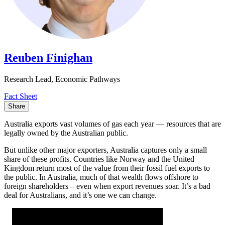
Reuben Finighan​​​​‌ ‍ ​‍​‍‌‍ ‌ ​‍‌‍‍‌‌‍‌ ‌‍‍‌‌‍ ‍​‍​‍​ ‍‍​‍​‍‌ ​ ‌‍​‌‌‍ ‍‌‍‍‌‌ ‌​‌ ‍‌​‍ ‍‌‍‍‌‌‍ ​‍​‍​‍ ​​‍​‍‌‍‍​‌ ​‍‌‍‌‌‌‍‌‍​‍​‍​ ‍‍​‍​‍‌‍‍​‌ ‌​‌ ‌​‌ ​​​ ‍‍​‍ ​‍ ‌‍ ​‌‍ ‌‍​ ‌‍​‌‌‍ ​‌‍‍​‌‍ ‌ ​ ‌ ‌​​ ‍‍​ ​ ​ ​ ​ ​ ​ ​ ​‍ ‌‍‍‌‌‍ ‍‌ ‌​‌‍‌‌‌‍ ‍‌ ‌​​‍ ‌‍‌‌‌‍‌​‌‍‍‌‌ ‌​​‍ ‌‍ ‌‌‍ ‌‍‌​‌‍‌‌​ ‌‌ ​​‌ ​‍‌‍‌‌‌ ​ ‌‍‌‌‌‍ ‍‌ ‌​‌‍​‌‌ ‌​‌‍‍‌‌‍ ‌‍ ‍​ ‍ ‌‍‍‌‌‍‌​​ ‌​ ‌​​ ‍​​ ‌‌‌‍​ ​ ​‍​ ‌ ​ ‌ ​ ‌​​‍ ‌​ ​ ​ ​‌​ ​ ​ ​ ​‍ ‌​ ‌​‌‍​ ​ ​ ​ ‌​​‍ ‌‌‍​‍​ ‍​​ ​‌‌‍​‍​‍ ‌​ ‌‌​ ‌ ​ ​‌​ ‍‌​ ​‌‌‍‌​‌‍​‍​ ‌‍​ ‌​‌‍​‌‌‍‌‌‌‍‌​​ ‍ ‌ ‌​‌ ‍‌‌ ​​‌‍‌‌​ ‌‌‍​‌‌ ‌‌‌ ‌​‌‍‍​‌‍ ‌ ​‍​ ‍ ‌ ​​‌‍​‌‌ ‌​‌‍‍​​ ‌‌‍ ‍‌‍​‌‌‍ ‌‌‍‌‌​ ‌‍​‍‌‍​‌‌ ​ ‌‍‌‌‌‌‌‌‌ ​‍‌‍ ​​ ‌‌‍‍​‌ ‌​‌ ‌​‌ ​​​‍‌‌​ ​ ‌​​‌​‍‌‌​ ​‍‌​‌‍​‍‌‌​ ​‍‌​‌‍‌‍ ​‌‍ ‌‍​ ‌‍​‌‌‍ ​‌‍‍​‌‍ ‌ ​ ‌ ‌​​‍‌‌​ ​ ‌​​‌​ ​ ​ ​ ​ ​ ​ ​ ​‍‌‍‌‍‍‌‌‍‌​​ ‌​ ‌​​ ‍​​ ‌‌‌‍​ ​ ​‍​ ‌ ​ ‌ ​ ‌​​‍ ‌​ ​ ​ ​‌​ ​ ​ ​ ​‍ ‌​ ‌​‌‍​ ​ ​ ​ ‌​​‍ ‌‌‍​‍​ ‍​​ ​‌‌‍​‍​‍ ‌​ ‌‌​ ‌ ​ ​‌​ ‍‌​ ​‌‌‍‌​‌‍​‍​ ‌‍​ ‌​‌‍​‌‌‍‌‌‌‍‌​​‍‌‍‌ ‌​‌ ‍‌‌ ​​‌‍‌‌​ ‌‌‍​‌‌ ‌‌‌ ‌​‌‍‍​‌‍ ‌ ​‍​‍‌‍‌ ​​‌‍​‌‌ ‌​‌‍‍​​ ‌‌‍ ‍‌‍​‌‌‍ ‌‌‍‌‌​‍‌‍‌ ​​‌‍‌‌‌ ​‍‌ ​ ‌ ​​‌‍‌‌‌‍​ ‌ ‌​‌‍‍‌‌ ‌‍‌‍‌‌​ ‌‌ ​​‌ ‌‌‌‍​‍‌‍ ​‌‍‍‌‌ ​ ‌‍‍​‌‍‌‌‌‍‌​​‍​‍‌ ‌
Research Lead, Economic Pathways​​​​‌ ‍ ​‍​‍‌‍ ‌ ​‍‌‍‍‌‌‍‌ ‌‍‍‌‌‍ ‍​‍​‍​ ‍‍​‍​‍‌ ​ ‌‍​‌‌‍ ‍‌‍‍‌‌ ‌​‌ ‍‌​‍ ‍‌‍‍‌‌‍ ​‍​‍​‍ ​​‍​‍‌‍‍​‌ ​‍‌‍‌‌‌‍‌‍​‍​‍​ ‍‍​‍​‍‌‍‍​‌ ‌​‌ ‌​‌ ​​​ ‍‍​‍ ​‍ ‌‍ ​‌‍ ‌‍​ ‌‍​‌‌‍ ​‌‍‍​‌‍ ‌ ​ ‌ ‌​​ ‍‍​ ​ ​ ​ ​ ​ ​ ​ ​‍ ‌‍‍‌‌‍ ‍‌ ‌​‌‍‌‌‌‍ ‍‌ ‌​​‍ ‌‍‌‌‌‍‌​‌‍‍‌‌ ‌​​‍ ‌‍ ‌‌‍ ‌‍‌​‌‍‌‌​ ‌‌ ​​‌ ​‍‌‍‌‌‌ ​ ‌‍‌‌‌‍ ‍‌ ‌​‌‍​‌‌ ‌​‌‍‍‌‌‍ ‌‍ ‍​ ‍ ‌‍‍‌‌‍‌​​ ‌​ ‌​​ ‍​​ ‌‌‌‍​ ​ ​‍​ ‌ ​ ‌ ​ ‌​​‍ ‌​ ​ ​ ​‌​ ​ ​ ​ ​‍ ‌​ ‌​‌‍​ ​ ​ ​ ‌​​‍ ‌‌‍​‍​ ‍​​ ​‌‌‍​‍​‍ ‌​ ‌‌​ ‌ ​ ​‌​ ‍‌​ ​‌‌‍‌​‌‍​‍​ ‌‍​ ‌​‌‍​‌‌‍‌‌‌‍‌​​ ‍ ‌ ‌​‌ ‍‌‌ ​​‌‍‌‌​ ‌‌‍​‌‌ ‌‌‌ ‌​‌‍‍​‌‍ ‌ ​‍​ ‍ ‌ ​​‌‍​‌‌ ‌​‌‍‍​​ ‌‌ ‌​‌‍‍‌‌ ‌​‌‍ ​‌‍‌‌​ ‌‍​‍‌‍​‌‌ ​ ‌‍‌‌‌‌‌‌‌ ​‍‌‍ ​​ ‌‌‍‍​‌ ‌​‌ ‌​‌ ​​​‍‌‌​ ​ ‌​​‌​‍‌‌​ ​‍‌​‌‍​‍‌‌​ ​‍‌​‌‍‌‍ ​‌‍ ‌‍​ ‌‍​‌‌‍ ​‌‍‍​‌‍ ‌ ​ ‌ ‌​​‍‌‌​ ​ ‌​​‌​ ​ ​ ​ ​ ​ ​ ​ ​‍‌‍‌‍‍‌‌‍‌​​ ‌​ ‌​​ ‍​​ ‌‌‌‍​ ​ ​‍​ ‌ ​ ‌ ​ ‌​​‍ ‌​ ​ ​ ​‌​ ​ ​ ​ ​‍ ‌​ ‌​‌‍​ ​ ​ ​ ‌​​‍ ‌‌‍​‍​ ‍​​ ​‌‌‍​‍​‍ ‌​ ‌‌​ ‌ ​ ​‌​ ‍‌​ ​‌‌‍‌​‌‍​‍​ ‌‍​ ‌​‌‍​‌‌‍‌‌‌‍‌​​‍‌‍‌ ‌​‌ ‍‌‌ ​​‌‍‌‌​ ‌‌‍​‌‌ ‌‌‌ ‌​‌‍‍​‌‍ ‌ ​‍​‍‌‍‌ ​​‌‍​‌‌ ‌​‌‍‍​​ ‌‌ ‌​‌‍‍‌‌ ‌​‌‍ ​‌‍‌‌​‍‌‍‌ ​​‌‍‌‌‌ ​‍‌ ​ ‌ ​​‌‍‌‌‌‍​ ‌ ‌​‌‍‍‌‌ ‌‍‌‍‌‌​ ‌‌ ​​‌ ‌‌‌‍​‍‌‍ ​‌‍‍‌‌ ​ ‌‍‍​‌‍‌‌‌‍‌​​‍​‍‌ ‌
Fact Sheet​​​​‌ ‍ ​‍​‍‌‍ ‌ ​‍‌‍‍‌‌‍‌ ‌‍‍‌‌‍ ‍​‍​‍​ ‍‍​‍​‍‌ ​ ‌‍​‌‌‍ ‍‌‍‍‌‌ ‌​‌ ‍‌​‍ ‍‌‍‍‌‌‍ ​‍​‍​‍ ​​‍​‍‌‍‍​‌ ​‍‌‍‌‌‌‍‌‍​‍​‍​ ‍‍​‍​‍‌‍‍​‌ ‌​‌ ‌​‌ ​​​ ‍‍​‍ ​‍ ‌‍ ​‌‍ ‌‍​ ‌‍​‌‌‍ ​‌‍‍​‌‍ ‌ ​ ‌ ‌​​ ‍‍​ ​ ​ ​ ​ ​ ​ ​ ​‍ ‌‍‍‌‌‍ ‍‌ ‌​‌‍‌‌‌‍ ‍‌ ‌​​‍ ‌‍‌‌‌‍‌​‌‍‍‌‌ ‌​​‍ ‌‍ ‌‌‍ ‌‍‌​‌‍‌‌​ ‌‌ ​​‌ ​‍‌‍‌‌‌ ​ ‌‍‌‌‌‍ ‍‌ ‌​‌‍​‌‌ ‌​‌‍‍‌‌‍ ‌‍ ‍​ ‍ ‌‍‍‌‌‍‌​​ ‌​ ​ ​ ​‍​ ​​‌‍‌​​ ​​‌‍‌‌​ ‍​‌‍​‌​‍ ‌​ ‌​​ ​‌​ ​‍‌‍​‌​‍ ‌​ ‌​​ ‌​​ ‌‌​ ​ ​‍ ‌‌‍​‍​ ​‌​ ‌​​ ​ ​‍ ‌​ ‌‍‌‍‌‌‌‍‌‌‌‍‌​​ ‌ ‌‍​‍‌‍​ ‌‍​‌‌‍‌‍​ ‌‌‌‍​ ‌‍‌‍​ ‍ ‌ ‌​‌ ‍‌‌ ​​‌‍‌‌​ ‌‌‍ ‍‌‍‌‌‌ ‌ ‌ ​ ​ ‍ ‌ ​​‌‍​‌‌ ‌​‌‍‍​​ ‌‌‍‌​‌‍ ‌ ‌ ‌‍ ‍‌‍ ​‌‍ ‌‍​‌‌‍‌​‌ ​ ‌​​‌‌‍ ‍‌‍‌​‌​ ​‌‍‍‌‌‍ ‍‌‍‍ ‌ ​ ​‍‌‌​ ‌‌‌​​‍‌‌ ‌‍‍ ‌‍‌‌‌ ‍‌​‍‌‌​ ​ ‌​‌​​‍‌‌​ ​ ‌​‌​​‍‌‌​ ​‍​ ​‍​ ​​​ ‌‍​ ‌‌​ ‍‌​ ‌ ​ ​ ​ ​‌‌‍​ ​ ‌​​ ‍​‌‍‌​​ ​​​‍‌‌​ ​‍​ ​‍​‍‌‌​ ‌‌‌​‌​​‍ ‍‌ ‌​‌‍‍‌‌ ‌​‌‍ ​‌‍‌‌​ ‌‍​‍‌‍​‌‌ ​ ‌‍‌‌‌‌‌‌‌ ​‍‌‍ ​​ ‌‌‍‍​‌ ‌​‌ ‌​‌ ​​​‍‌‌​ ​ ‌​​‌​‍‌‌​ ​‍‌​‌‍​‍‌‌​ ​‍‌​‌‍‌‍ ​‌‍ ‌‍​ ‌‍​‌‌‍ ​‌‍‍​‌‍ ‌ ​ ‌ ‌​​‍‌‌​ ​ ‌​​‌​ ​ ​ ​ ​ ​ ​ ​ ​‍‌‍‌‍‍‌‌‍‌​​ ‌​ ​ ​ ​‍​ ​​‌‍‌​​ ​​‌‍‌‌​ ‍​‌‍​‌​‍ ‌​ ‌​​ ​‌​ ​‍‌‍​‌​‍ ‌​ ‌​​ ‌​​ ‌‌​ ​ ​‍ ‌‌‍​‍​ ​‌​ ‌​​ ​ ​‍ ‌​ ‌‍‌‍‌‌‌‍‌‌‌‍‌​​ ‌ ‌‍​‍‌‍​ ‌‍​‌‌‍‌‍​ ‌‌‌‍​ ‌‍‌‍​‍‌‍‌ ‌​‌ ‍‌‌ ​​‌‍‌‌​ ‌‌‍ ‍‌‍‌‌‌ ‌ ‌ ​ ​‍‌‍‌ ​​‌‍​‌‌ ‌​‌‍‍​​ ‌‌‍‌​‌‍ ‌ ‌ ‌‍ ‍‌‍ ​‌‍ ‌‍​‌‌‍‌​‌ ​ ‌​​‌‌‍ ‍‌‍‌​‌​ ​‌‍‍‌‌‍ ‍‌‍‍ ‌ ​ ​‍‌‌​ ‌‌‌​​‍‌‌ ‌‍‍ ‌‍‌‌‌ ‍‌​‍‌‌​ ​ ‌​‌​​‍‌‌​ ​ ‌​‌​​‍‌‌​ ​‍​ ​‍​ ​​​ ‌‍​ ‌‌​ ‍‌​ ‌ ​ ​ ​ ​‌‌‍​ ​ ‌​​ ‍​‌‍‌​​ ​​​‍‌‌​ ​‍​ ​‍​‍‌‌​ ‌‌‌​‌​​‍ ‍‌ ‌​‌‍‍‌‌ ‌​‌‍ ​‌‍‌‌​‍‌‍‌ ​​‌‍‌‌‌ ​‍‌ ​ ‌ ​​‌‍‌‌‌‍​ ‌ ‌​‌‍‍‌‌ ‌‍‌‍‌‌​ ‌‌ ​​‌ ‌‌‌‍​‍‌‍ ​‌‍‍‌‌ ​ ‌‍‍​‌‍‌‌‌‍‌​​‍​‍‌ ‌
Share
Australia exports vast volumes of gas each year — resources that are
legally owned by the Australian public. ​​​​‌ ‍ ​‍​‍‌‍ ‌ ​‍‌‍‍‌‌‍‌ ‌‍‍‌‌‍ ‍​‍​‍​ ‍‍​‍​‍‌ ​ ‌‍​‌‌‍ ‍‌‍‍‌‌ ‌​‌ ‍‌​‍ ‍‌‍‍‌‌‍ ​‍​‍​‍ ​​‍​‍‌‍‍​‌ ​‍‌‍‌‌‌‍‌‍​‍​‍​ ‍‍​‍​‍‌‍‍​‌ ‌​‌ ‌​‌ ​​​ ‍‍​‍ ​‍ ‌‍ ​‌‍ ‌‍​ ‌‍​‌‌‍ ​‌‍‍​‌‍ ‌ ​ ‌ ‌​​ ‍‍​ ​ ​ ​ ​ ​ ​ ​ ​‍ ‌‍‍‌‌‍ ‍‌ ‌​‌‍‌‌‌‍ ‍‌ ‌​​‍ ‌‍‌‌‌‍‌​‌‍‍‌‌ ‌​​‍ ‌‍ ‌‌‍ ‌‍‌​‌‍‌‌​ ‌‌ ​​‌ ​‍‌‍‌‌‌ ​ ‌‍‌‌‌‍ ‍‌ ‌​‌‍​‌‌ ‌​‌‍‍‌‌‍ ‌‍ ‍​ ‍ ‌‍‍‌‌‍‌​​ ‌​ ​ ​ ​‍​ ​​‌‍‌​​ ​​‌‍‌‌​ ‍​‌‍​‌​‍ ‌​ ‌​​ ​‌​ ​‍‌‍​‌​‍ ‌​ ‌​​ ‌​​ ‌‌​ ​ ​‍ ‌‌‍​‍​ ​‌​ ‌​​ ​ ​‍ ‌​ ‌‍‌‍‌‌‌‍‌‌‌‍‌​​ ‌ ‌‍​‍‌‍​ ‌‍​‌‌‍‌‍​ ‌‌‌‍​ ‌‍‌‍​ ‍ ‌ ‌​‌ ‍‌‌ ​​‌‍‌‌​ ‌‌‍ ‍‌‍‌‌‌ ‌ ‌ ​ ​ ‍ ‌ ​​‌‍​‌‌ ‌​‌‍‍​​ ‌‌‍​ ‌‍ ‌‍ ‍‌ ‌​‌‍‌‌‌‍ ‍‌ ‌​​‍‌‌​ ‌‌‌​​‍‌‌ ‌‍‍ ‌‍‌‌‌ ‍‌​‍‌‌​ ​ ‌​‌​​‍‌‌​ ​ ‌​‌​​‍‌‌​ ​‍​ ​‍​ ​‍​ ‍​​ ‌​​ ‌ ‌‍‌‌​ ‍‌‌‍​‍​ ‍‌‌‍‌‍‌‍​‍‌‍​‌‌‍‌​​‍‌‌​ ​‍​ ​‍​‍‌‌​ ‌‌‌​‌​​‍ ‍‌‍​ ‌‍‍​‌‍‍‌‌‍ ​‌‍‌​‌ ​‍‌‍‌‌‌‍ ‍​‍‌‌​ ‌‌‌​​‍‌‌ ‌‍‍ ‌‍‌‌‌ ‍‌​‍‌‌​ ​ ‌​‌​​‍‌‌​ ​ ‌​‌​​‍‌‌​ ​‍​ ​‍​ ‌​​ ​‍‌‍‌‌​ ‌‍​ ​​​ ​‌‌‍‌‍‌‍‌​​ ‌​‌‍‌‍​ ‌‍‌‍‌​​‍‌‌​ ​‍​ ​‍​‍‌‌​ ‌‌‌​‌​​‍ ‍‌ ‌​‌‍‌‌‌ ‍​‌ ‌​​ ‌‍​‍‌‍​‌‌ ​ ‌‍‌‌‌‌‌‌‌ ​‍‌‍ ​​ ‌‌‍‍​‌ ‌​‌ ‌​‌ ​​​‍‌‌​ ​ ‌​​‌​‍‌‌​ ​‍‌​‌‍​‍‌‌​ ​‍‌​‌‍‌‍ ​‌‍ ‌‍​ ‌‍​‌‌‍ ​‌‍‍​‌‍ ‌ ​ ‌ ‌​​‍‌‌​ ​ ‌​​‌​ ​ ​ ​ ​ ​ ​ ​ ​‍‌‍‌‍‍‌‌‍‌​​ ‌​ ​ ​ ​‍​ ​​‌‍‌​​ ​​‌‍‌‌​ ‍​‌‍​‌​‍ ‌​ ‌​​ ​‌​ ​‍‌‍​‌​‍ ‌​ ‌​​ ‌​​ ‌‌​ ​ ​‍ ‌‌‍​‍​ ​‌​ ‌​​ ​ ​‍ ‌​ ‌‍‌‍‌‌‌‍‌‌‌‍‌​​ ‌ ‌‍​‍‌‍​ ‌‍​‌‌‍‌‍​ ‌‌‌‍​ ‌‍‌‍​‍‌‍‌ ‌​‌ ‍‌‌ ​​‌‍‌‌​ ‌‌‍ ‍‌‍‌‌‌ ‌ ‌ ​ ​‍‌‍‌ ​​‌‍​‌‌ ‌​‌‍‍​​ ‌‌‍​ ‌‍ ‌‍ ‍‌ ‌​‌‍‌‌‌‍ ‍‌ ‌​​‍‌‌​ ‌‌‌​​‍‌‌ ‌‍‍ ‌‍‌‌‌ ‍‌​‍‌‌​ ​ ‌​‌​​‍‌‌​ ​ ‌​‌​​‍‌‌​ ​‍​ ​‍​ ​‍​ ‍​​ ‌​​ ‌ ‌‍‌‌​ ‍‌‌‍​‍​ ‍‌‌‍‌‍‌‍​‍‌‍​‌‌‍‌​​‍‌‌​ ​‍​ ​‍​‍‌‌​ ‌‌‌​‌​​‍ ‍‌‍​ ‌‍‍​‌‍‍‌‌‍ ​‌‍‌​‌ ​‍‌‍‌‌‌‍ ‍​‍‌‌​ ‌‌‌​​‍‌‌ ‌‍‍ ‌‍‌‌‌ ‍‌​‍‌‌​ ​ ‌​‌​​‍‌‌​ ​ ‌​‌​​‍‌‌​ ​‍​ ​‍​ ‌​​ ​‍‌‍‌‌​ ‌‍​ ​​​ ​‌‌‍‌‍‌‍‌​​ ‌​‌‍‌‍​ ‌‍‌‍‌​​‍‌‌​ ​‍​ ​‍​‍‌‌​ ‌‌‌​‌​​‍ ‍‌ ‌​‌‍‌‌‌ ‍​‌ ‌​​‍‌‍‌ ​​‌‍‌‌‌ ​‍‌ ​ ‌ ​​‌‍‌‌‌‍​ ‌ ‌​‌‍‍‌‌ ‌‍‌‍‌‌​ ‌‌ ​​‌ ‌‌‌‍​‍‌‍ ​‌‍‍‌‌ ​ ‌‍‍​‌‍‌‌‌‍‌​​‍​‍‌ ‌
But unlike other major exporters, Australia captures only a small
share of these profits. Countries like Norway and the United
Kingdom return most of the value from their fossil fuel exports to
the public. In Australia, much of that wealth flows offshore to
foreign shareholders – even when export revenues soar. It’s a bad
deal for Australians, and it’s one we can change.​​​​‌ ‍ ​‍​‍‌‍ ‌ ​‍‌‍‍‌‌‍‌ ‌‍‍‌‌‍ ‍​‍​‍​ ‍‍​‍​‍‌ ​ ‌‍​‌‌‍ ‍‌‍‍‌‌ ‌​‌ ‍‌​‍ ‍‌‍‍‌‌‍ ​‍​‍​‍ ​​‍​‍‌‍‍​‌ ​‍‌‍‌‌‌‍‌‍​‍​‍​ ‍‍​‍​‍‌‍‍​‌ ‌​‌ ‌​‌ ​​​ ‍‍​‍ ​‍ ‌‍ ​‌‍ ‌‍​ ‌‍​‌‌‍ ​‌‍‍​‌‍ ‌ ​ ‌ ‌​​ ‍‍​ ​ ​ ​ ​ ​ ​ ​ ​‍ ‌‍‍‌‌‍ ‍‌ ‌​‌‍‌‌‌‍ ‍‌ ‌​​‍ ‌‍‌‌‌‍‌​‌‍‍‌‌ ‌​​‍ ‌‍ ‌‌‍ ‌‍‌​‌‍‌‌​ ‌‌ ​​‌ ​‍‌‍‌‌‌ ​ ‌‍‌‌‌‍ ‍‌ ‌​‌‍​‌‌ ‌​‌‍‍‌‌‍ ‌‍ ‍​ ‍ ‌‍‍‌‌‍‌​​ ‌​ ​ ​ ​‍​ ​​‌‍‌​​ ​​‌‍‌‌​ ‍​‌‍​‌​‍ ‌​ ‌​​ ​‌​ ​‍‌‍​‌​‍ ‌​ ‌​​ ‌​​ ‌‌​ ​ ​‍ ‌‌‍​‍​ ​‌​ ‌​​ ​ ​‍ ‌​ ‌‍‌‍‌‌‌‍‌‌‌‍‌​​ ‌ ‌‍​‍‌‍​ ‌‍​‌‌‍‌‍​ ‌‌‌‍​ ‌‍‌‍​ ‍ ‌ ‌​‌ ‍‌‌ ​​‌‍‌‌​ ‌‌‍ ‍‌‍‌‌‌ ‌ ‌ ​ ​ ‍ ‌ ​​‌‍​‌‌ ‌​‌‍‍​​ ‌‌‍​ ‌‍ ‌‍ ‍‌ ‌​‌‍‌‌‌‍ ‍‌ ‌​​‍‌‌​ ‌‌‌​​‍‌‌ ‌‍‍ ‌‍‌‌‌ ‍‌​‍‌‌​ ​ ‌​‌​​‍‌‌​ ​ ‌​‌​​‍‌‌​ ​‍​ ​‍​ ​​‌‍‌‍‌‍​ ‌‍​ ​ ​ ​ ‌‌‌‍‌‌​ ‌‍‌‍​‍‌‍‌‌‌‍​ ‌‍​‌​‍‌‌​ ​‍​ ​‍​‍‌‌​ ‌‌‌​‌​​‍ ‍‌‍​ ‌‍‍​‌‍‍‌‌‍ ​‌‍‌​‌ ​‍‌‍‌‌‌‍ ‍​‍‌‌​ ‌‌‌​​‍‌‌ ‌‍‍ ‌‍‌‌‌ ‍‌​‍‌‌​ ​ ‌​‌​​‍‌‌​ ​ ‌​‌​​‍‌‌​ ​‍​ ​‍‌‍​‌‌‍‌‌‌‍‌‍‌‍‌‍​ ​​​ ‍‌​ ​‍‌‍‌‌​ ​‌‌‍​‍​ ‍‌‌‍​‍​‍‌‌​ ​‍​ ​‍​‍‌‌​ ‌‌‌​‌​​‍ ‍‌ ‌​‌‍‌‌‌ ‍​‌ ‌​​ ‌‍​‍‌‍​‌‌ ​ ‌‍‌‌‌‌‌‌‌ ​‍‌‍ ​​ ‌‌‍‍​‌ ‌​‌ ‌​‌ ​​​‍‌‌​ ​ ‌​​‌​‍‌‌​ ​‍‌​‌‍​‍‌‌​ ​‍‌​‌‍‌‍ ​‌‍ ‌‍​ ‌‍​‌‌‍ ​‌‍‍​‌‍ ‌ ​ ‌ ‌​​‍‌‌​ ​ ‌​​‌​ ​ ​ ​ ​ ​ ​ ​ ​‍‌‍‌‍‍‌‌‍‌​​ ‌​ ​ ​ ​‍​ ​​‌‍‌​​ ​​‌‍‌‌​ ‍​‌‍​‌​‍ ‌​ ‌​​ ​‌​ ​‍‌‍​‌​‍ ‌​ ‌​​ ‌​​ ‌‌​ ​ ​‍ ‌‌‍​‍​ ​‌​ ‌​​ ​ ​‍ ‌​ ‌‍‌‍‌‌‌‍‌‌‌‍‌​​ ‌ ‌‍​‍‌‍​ ‌‍​‌‌‍‌‍​ ‌‌‌‍​ ‌‍‌‍​‍‌‍‌ ‌​‌ ‍‌‌ ​​‌‍‌‌​ ‌‌‍ ‍‌‍‌‌‌ ‌ ‌ ​ ​‍‌‍‌ ​​‌‍​‌‌ ‌​‌‍‍​​ ‌‌‍​ ‌‍ ‌‍ ‍‌ ‌​‌‍‌‌‌‍ ‍‌ ‌​​‍‌‌​ ‌‌‌​​‍‌‌ ‌‍‍ ‌‍‌‌‌ ‍‌​‍‌‌​ ​ ‌​‌​​‍‌‌​ ​ ‌​‌​​‍‌‌​ ​‍​ ​‍​ ​​‌‍‌‍‌‍​ ‌‍​ ​ ​ ​ ‌‌‌‍‌‌​ ‌‍‌‍​‍‌‍‌‌‌‍​ ‌‍​‌​‍‌‌​ ​‍​ ​‍​‍‌‌​ ‌‌‌​‌​​‍ ‍‌‍​ ‌‍‍​‌‍‍‌‌‍ ​‌‍‌​‌ ​‍‌‍‌‌‌‍ ‍​‍‌‌​ ‌‌‌​​‍‌‌ ‌‍‍ ‌‍‌‌‌ ‍‌​‍‌‌​ ​ ‌​‌​​‍‌‌​ ​ ‌​‌​​‍‌‌​ ​‍​ ​‍‌‍​‌‌‍‌‌‌‍‌‍‌‍‌‍​ ​​​ ‍‌​ ​‍‌‍‌‌​ ​‌‌‍​‍​ ‍‌‌‍​‍​‍‌‌​ ​‍​ ​‍​‍‌‌​ ‌‌‌​‌​​‍ ‍‌ ‌​‌‍‌‌‌ ‍​‌ ‌​​‍‌‍‌ ​​‌‍‌‌‌ ​‍‌ ​ ‌ ​​‌‍‌‌‌‍​ ‌ ‌​‌‍‍‌‌ ‌‍‌‍‌‌​ ‌‌ ​​‌ ‌‌‌‍​‍‌‍ ​‌‍‍‌‌ ​ ‌‍‍​‌‍‌‌‌‍‌​​‍​‍‌ ‌