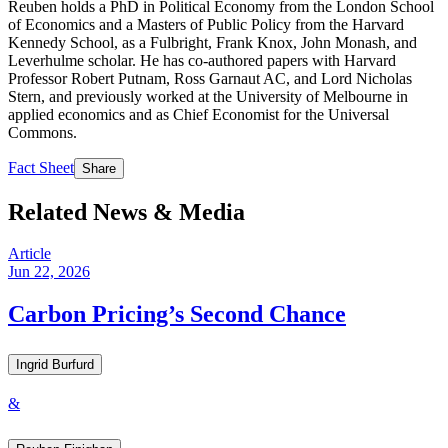
Reuben holds a PhD in Political Economy from the London School
of Economics and a Masters of Public Policy from the Harvard
Kennedy School, as a Fulbright, Frank Knox, John Monash, and
Leverhulme scholar. He has co-authored papers with Harvard
Professor Robert Putnam, Ross Garnaut AC, and Lord Nicholas
Stern, and previously worked at the University of Melbourne in
applied economics and as Chief Economist for the Universal
Commons.​​​​‌ ‍ ​‍​‍‌‍ ‌ ​‍‌‍‍‌‌‍‌ ‌‍‍‌‌‍ ‍​‍​‍​ ‍‍​‍​‍‌ ​ ‌‍​‌‌‍ ‍‌‍‍‌‌ ‌​‌ ‍‌​‍ ‍‌‍‍‌‌‍ ​‍​‍​‍ ​​‍​‍‌‍‍​‌ ​‍‌‍‌‌‌‍‌‍​‍​‍​ ‍‍​‍​‍‌‍‍​‌ ‌​‌ ‌​‌ ​​​ ‍‍​‍ ​‍ ‌‍ ​‌‍ ‌‍​ ‌‍​‌‌‍ ​‌‍‍​‌‍ ‌ ​ ‌ ‌​​ ‍‍​ ​ ​ ​ ​ ​ ​ ​ ​‍ ‌‍‍‌‌‍ ‍‌ ‌​‌‍‌‌‌‍ ‍‌ ‌​​‍ ‌‍‌‌‌‍‌​‌‍‍‌‌ ‌​​‍ ‌‍ ‌‌‍ ‌‍‌​‌‍‌‌​ ‌‌ ​​‌ ​‍‌‍‌‌‌ ​ ‌‍‌‌‌‍ ‍‌ ‌​‌‍​‌‌ ‌​‌‍‍‌‌‍ ‌‍ ‍​ ‍ ‌‍‍‌‌‍‌​​ ‌​ ‌​​ ‍​​ ‌‌‌‍​ ​ ​‍​ ‌ ​ ‌ ​ ‌​​‍ ‌​ ​ ​ ​‌​ ​ ​ ​ ​‍ ‌​ ‌​‌‍​ ​ ​ ​ ‌​​‍ ‌‌‍​‍​ ‍​​ ​‌‌‍​‍​‍ ‌​ ‌‌​ ‌ ​ ​‌​ ‍‌​ ​‌‌‍‌​‌‍​‍​ ‌‍​ ‌​‌‍​‌‌‍‌‌‌‍‌​​ ‍ ‌ ‌​‌ ‍‌‌ ​​‌‍‌‌​ ‌‌‍​‌‌ ‌‌‌ ‌​‌‍‍​‌‍ ‌ ​‍​ ‍ ‌ ​​‌‍​‌‌ ‌​‌‍‍​​ ‌‌‍‌​‌‍‌‌‌ ​ ‌‍​ ‌ ​‍‌‍‍‌‌ ​​‌ ‌​‌‍‍‌‌‍ ‌‍ ‍​ ‌‍​‍‌‍​‌‌ ​ ‌‍‌‌‌‌‌‌‌ ​‍‌‍ ​​ ‌‌‍‍​‌ ‌​‌ ‌​‌ ​​​‍‌‌​ ​ ‌​​‌​‍‌‌​ ​‍‌​‌‍​‍‌‌​ ​‍‌​‌‍‌‍ ​‌‍ ‌‍​ ‌‍​‌‌‍ ​‌‍‍​‌‍ ‌ ​ ‌ ‌​​‍‌‌​ ​ ‌​​‌​ ​ ​ ​ ​ ​ ​ ​ ​‍‌‍‌‍‍‌‌‍‌​​ ‌​ ‌​​ ‍​​ ‌‌‌‍​ ​ ​‍​ ‌ ​ ‌ ​ ‌​​‍ ‌​ ​ ​ ​‌​ ​ ​ ​ ​‍ ‌​ ‌​‌‍​ ​ ​ ​ ‌​​‍ ‌‌‍​‍​ ‍​​ ​‌‌‍​‍​‍ ‌​ ‌‌​ ‌ ​ ​‌​ ‍‌​ ​‌‌‍‌​‌‍​‍​ ‌‍​ ‌​‌‍​‌‌‍‌‌‌‍‌​​‍‌‍‌ ‌​‌ ‍‌‌ ​​‌‍‌‌​ ‌‌‍​‌‌ ‌‌‌ ‌​‌‍‍​‌‍ ‌ ​‍​‍‌‍‌ ​​‌‍​‌‌ ‌​‌‍‍​​ ‌‌‍‌​‌‍‌‌‌ ​ ‌‍​ ‌ ​‍‌‍‍‌‌ ​​‌ ‌​‌‍‍‌‌‍ ‌‍ ‍​‍‌‍‌ ​​‌‍‌‌‌ ​‍‌ ​ ‌ ​​‌‍‌‌‌‍​ ‌ ‌​‌‍‍‌‌ ‌‍‌‍‌‌​ ‌‌ ​​‌ ‌‌‌‍​‍‌‍ ​‌‍‍‌‌ ​ ‌‍‍​‌‍‌‌‌‍‌​​‍​‍‌ ‌
Fact Sheet​​​​‌ ‍ ​‍​‍‌‍ ‌ ​‍‌‍‍‌‌‍‌ ‌‍‍‌‌‍ ‍​‍​‍​ ‍‍​‍​‍‌ ​ ‌‍​‌‌‍ ‍‌‍‍‌‌ ‌​‌ ‍‌​‍ ‍‌‍‍‌‌‍ ​‍​‍​‍ ​​‍​‍‌‍‍​‌ ​‍‌‍‌‌‌‍‌‍​‍​‍​ ‍‍​‍​‍‌‍‍​‌ ‌​‌ ‌​‌ ​​​ ‍‍​‍ ​‍ ‌‍ ​‌‍ ‌‍​ ‌‍​‌‌‍ ​‌‍‍​‌‍ ‌ ​ ‌ ‌​​ ‍‍​ ​ ​ ​ ​ ​ ​ ​ ​‍ ‌‍‍‌‌‍ ‍‌ ‌​‌‍‌‌‌‍ ‍‌ ‌​​‍ ‌‍‌‌‌‍‌​‌‍‍‌‌ ‌​​‍ ‌‍ ‌‌‍ ‌‍‌​‌‍‌‌​ ‌‌ ​​‌ ​‍‌‍‌‌‌ ​ ‌‍‌‌‌‍ ‍‌ ‌​‌‍​‌‌ ‌​‌‍‍‌‌‍ ‌‍ ‍​ ‍ ‌‍‍‌‌‍‌​​ ‌​ ​ ​ ​‍​ ​​‌‍‌​​ ​​‌‍‌‌​ ‍​‌‍​‌​‍ ‌​ ‌​​ ​‌​ ​‍‌‍​‌​‍ ‌​ ‌​​ ‌​​ ‌‌​ ​ ​‍ ‌‌‍​‍​ ​‌​ ‌​​ ​ ​‍ ‌​ ‌‍‌‍‌‌‌‍‌‌‌‍‌​​ ‌ ‌‍​‍‌‍​ ‌‍​‌‌‍‌‍​ ‌‌‌‍​ ‌‍‌‍​ ‍ ‌ ‌​‌ ‍‌‌ ​​‌‍‌‌​ ‌‌‍ ‍‌‍‌‌‌ ‌ ‌ ​ ​ ‍ ‌ ​​‌‍​‌‌ ‌​‌‍‍​​ ‌‌‍‌​‌‍ ‌ ‌ ‌‍ ‍‌‍ ​‌‍ ‌‍​‌‌‍‌​‌ ​ ‌​​‌‌‍ ‍‌‍‌​‌​ ​‌‍‍‌‌‍ ‍‌‍‍ ‌ ​ ​‍‌‌​ ‌‌‌​​‍‌‌ ‌‍‍ ‌‍‌‌‌ ‍‌​‍‌‌​ ​ ‌​‌​​‍‌‌​ ​ ‌​‌​​‍‌‌​ ​‍​ ​‍​ ​​​ ‌‍​ ‌‌​ ‍‌​ ‌ ​ ​ ​ ​‌‌‍​ ​ ‌​​ ‍​‌‍‌​​ ​​​‍‌‌​ ​‍​ ​‍​‍‌‌​ ‌‌‌​‌​​‍ ‍‌ ‌​‌‍‍‌‌ ‌​‌‍ ​‌‍‌‌​ ‌‍​‍‌‍​‌‌ ​ ‌‍‌‌‌‌‌‌‌ ​‍‌‍ ​​ ‌‌‍‍​‌ ‌​‌ ‌​‌ ​​​‍‌‌​ ​ ‌​​‌​‍‌‌​ ​‍‌​‌‍​‍‌‌​ ​‍‌​‌‍‌‍ ​‌‍ ‌‍​ ‌‍​‌‌‍ ​‌‍‍​‌‍ ‌ ​ ‌ ‌​​‍‌‌​ ​ ‌​​‌​ ​ ​ ​ ​ ​ ​ ​ ​‍‌‍‌‍‍‌‌‍‌​​ ‌​ ​ ​ ​‍​ ​​‌‍‌​​ ​​‌‍‌‌​ ‍​‌‍​‌​‍ ‌​ ‌​​ ​‌​ ​‍‌‍​‌​‍ ‌​ ‌​​ ‌​​ ‌‌​ ​ ​‍ ‌‌‍​‍​ ​‌​ ‌​​ ​ ​‍ ‌​ ‌‍‌‍‌‌‌‍‌‌‌‍‌​​ ‌ ‌‍​‍‌‍​ ‌‍​‌‌‍‌‍​ ‌‌‌‍​ ‌‍‌‍​‍‌‍‌ ‌​‌ ‍‌‌ ​​‌‍‌‌​ ‌‌‍ ‍‌‍‌‌‌ ‌ ‌ ​ ​‍‌‍‌ ​​‌‍​‌‌ ‌​‌‍‍​​ ‌‌‍‌​‌‍ ‌ ‌ ‌‍ ‍‌‍ ​‌‍ ‌‍​‌‌‍‌​‌ ​ ‌​​‌‌‍ ‍‌‍‌​‌​ ​‌‍‍‌‌‍ ‍‌‍‍ ‌ ​ ​‍‌‌​ ‌‌‌​​‍‌‌ ‌‍‍ ‌‍‌‌‌ ‍‌​‍‌‌​ ​ ‌​‌​​‍‌‌​ ​ ‌​‌​​‍‌‌​ ​‍​ ​‍​ ​​​ ‌‍​ ‌‌​ ‍‌​ ‌ ​ ​ ​ ​‌‌‍​ ​ ‌​​ ‍​‌‍‌​​ ​​​‍‌‌​ ​‍​ ​‍​‍‌‌​ ‌‌‌​‌​​‍ ‍‌ ‌​‌‍‍‌‌ ‌​‌‍ ​‌‍‌‌​‍‌‍‌ ​​‌‍‌‌‌ ​‍‌ ​ ‌ ​​‌‍‌‌‌‍​ ‌ ‌​‌‍‍‌‌ ‌‍‌‍‌‌​ ‌‌ ​​‌ ‌‌‌‍​‍‌‍ ​‌‍‍‌‌ ​ ‌‍‍​‌‍‌‌‌‍‌​​‍​‍‌ ‌
Share
Related News & Media
Article
Jun 22, 2026
Carbon Pricing’s Second Chance​​​​‌ ‍ ​‍​‍‌‍ ‌ ​‍‌‍‍‌‌‍‌ ‌‍‍‌‌‍ ‍​‍​‍​ ‍‍​‍​‍‌ ​ ‌‍​‌‌‍ ‍‌‍‍‌‌ ‌​‌ ‍‌​‍ ‍‌‍‍‌‌‍ ​‍​‍​‍ ​​‍​‍‌‍‍​‌ ​‍‌‍‌‌‌‍‌‍​‍​‍​ ‍‍​‍​‍‌‍‍​‌ ‌​‌ ‌​‌ ​​​ ‍‍​‍ ​‍ ‌‍ ​‌‍ ‌‍​ ‌‍​‌‌‍ ​‌‍‍​‌‍ ‌ ​ ‌ ‌​​ ‍‍​ ​ ​ ​ ​ ​ ​ ​ ​‍ ‌‍‍‌‌‍ ‍‌ ‌​‌‍‌‌‌‍ ‍‌ ‌​​‍ ‌‍‌‌‌‍‌​‌‍‍‌‌ ‌​​‍ ‌‍ ‌‌‍ ‌‍‌​‌‍‌‌​ ‌‌ ​​‌ ​‍‌‍‌‌‌ ​ ‌‍‌‌‌‍ ‍‌ ‌​‌‍​‌‌ ‌​‌‍‍‌‌‍ ‌‍ ‍​ ‍ ‌‍‍‌‌‍‌​​ ‌​ ‌‌​ ‌​‌‍‌​​ ​‌‌‍​‌‌‍​ ‌‍‌‍‌‍‌‍​‍ ‌​ ‌​‌‍​ ​ ‍‌​ ‍​​‍ ‌​ ‌​​ ‍​‌‍‌‍​ ‌‌​‍ ‌​ ‍‌​ ​​‌‍‌‌​ ‌‌​‍ ‌‌‍‌​‌‍​‍‌‍‌‍​ ‌‌​ ​‍​ ‌‍​ ​‍‌‍‌​​ ‌​​ ‌‍‌‍‌‌​ ‍​​ ‍ ‌ ‌​‌ ‍‌‌ ​​‌‍‌‌​ ‌‌‍ ‍‌‍‌‌‌ ‌ ‌ ​ ​ ‍ ‌ ​​‌‍​‌‌ ‌​‌‍‍​​ ‌‌ ‌​‌‍‍‌‌ ‌​‌‍ ​‌‍‌‌​ ‌‍​‍‌‍​‌‌ ​ ‌‍‌‌‌‌‌‌‌ ​‍‌‍ ​​ ‌‌‍‍​‌ ‌​‌ ‌​‌ ​​​‍‌‌​ ​ ‌​​‌​‍‌‌​ ​‍‌​‌‍​‍‌‌​ ​‍‌​‌‍‌‍ ​‌‍ ‌‍​ ‌‍​‌‌‍ ​‌‍‍​‌‍ ‌ ​ ‌ ‌​​‍‌‌​ ​ ‌​​‌​ ​ ​ ​ ​ ​ ​ ​ ​‍‌‍‌‍‍‌‌‍‌​​ ‌​ ‌‌​ ‌​‌‍‌​​ ​‌‌‍​‌‌‍​ ‌‍‌‍‌‍‌‍​‍ ‌​ ‌​‌‍​ ​ ‍‌​ ‍​​‍ ‌​ ‌​​ ‍​‌‍‌‍​ ‌‌​‍ ‌​ ‍‌​ ​​‌‍‌‌​ ‌‌​‍ ‌‌‍‌​‌‍​‍‌‍‌‍​ ‌‌​ ​‍​ ‌‍​ ​‍‌‍‌​​ ‌​​ ‌‍‌‍‌‌​ ‍​​‍‌‍‌ ‌​‌ ‍‌‌ ​​‌‍‌‌​ ‌‌‍ ‍‌‍‌‌‌ ‌ ‌ ​ ​‍‌‍‌ ​​‌‍​‌‌ ‌​‌‍‍​​ ‌‌ ‌​‌‍‍‌‌ ‌​‌‍ ​‌‍‌‌​‍‌‍‌ ​​‌‍‌‌‌ ​‍‌ ​ ‌ ​​‌‍‌‌‌‍​ ‌ ‌​‌‍‍‌‌ ‌‍‌‍‌‌​ ‌‌ ​​‌ ‌‌‌‍​‍‌‍ ​‌‍‍‌‌ ​ ‌‍‍​‌‍‌‌‌‍‌​​‍​‍‌ ‌
Ingrid Burfurd​​​​‌ ‍ ​‍​‍‌‍ ‌ ​‍‌‍‍‌‌‍‌ ‌‍‍‌‌‍ ‍​‍​‍​ ‍‍​‍​‍‌ ​ ‌‍​‌‌‍ ‍‌‍‍‌‌ ‌​‌ ‍‌​‍ ‍‌‍‍‌‌‍ ​‍​‍​‍ ​​‍​‍‌‍‍​‌ ​‍‌‍‌‌‌‍‌‍​‍​‍​ ‍‍​‍​‍‌‍‍​‌ ‌​‌ ‌​‌ ​​​ ‍‍​‍ ​‍ ‌‍ ​‌‍ ‌‍​ ‌‍​‌‌‍ ​‌‍‍​‌‍ ‌ ​ ‌ ‌​​ ‍‍​ ​ ​ ​ ​ ​ ​ ​ ​‍ ‌‍‍‌‌‍ ‍‌ ‌​‌‍‌‌‌‍ ‍‌ ‌​​‍ ‌‍‌‌‌‍‌​‌‍‍‌‌ ‌​​‍ ‌‍ ‌‌‍ ‌‍‌​‌‍‌‌​ ‌‌ ​​‌ ​‍‌‍‌‌‌ ​ ‌‍‌‌‌‍ ‍‌ ‌​‌‍​‌‌ ‌​‌‍‍‌‌‍ ‌‍ ‍​ ‍ ‌‍‍‌‌‍‌​​ ‌​ ​‌​ ‌‍​ ‍​​ ‌​​ ‌​​ ​‌​ ‌​​ ​‍​‍ ‌​ ​ ​ ‍‌‌‍‌‍‌‍‌​​‍ ‌​ ‌​​ ‌‍​ ‌‍​ ‌ ​‍ ‌​ ‍​​ ​‍‌‍​‍‌‍​‍​‍ ‌‌‍​‌‌‍​ ​ ​‌​ ‌ ‌‍‌‌‌‍‌‍‌‍​‌​ ‍​​ ‍‌​ ​​‌‍‌​‌‍‌‍​ ‍ ‌ ‌​‌ ‍‌‌ ​​‌‍‌‌​ ‌‌‍​‌‌ ‌‌‌ ‌​‌‍‍​‌‍ ‌ ​‍​ ‍ ‌ ​​‌‍​‌‌ ‌​‌‍‍​​ ‌‌‍ ‍‌‍​‌‌‍ ‌‌‍‌‌​ ‌‍​‍‌‍​‌‌ ​ ‌‍‌‌‌‌‌‌‌ ​‍‌‍ ​​ ‌‌‍‍​‌ ‌​‌ ‌​‌ ​​​‍‌‌​ ​ ‌​​‌​‍‌‌​ ​‍‌​‌‍​‍‌‌​ ​‍‌​‌‍‌‍ ​‌‍ ‌‍​ ‌‍​‌‌‍ ​‌‍‍​‌‍ ‌ ​ ‌ ‌​​‍‌‌​ ​ ‌​​‌​ ​ ​ ​ ​ ​ ​ ​ ​‍‌‍‌‍‍‌‌‍‌​​ ‌​ ​‌​ ‌‍​ ‍​​ ‌​​ ‌​​ ​‌​ ‌​​ ​‍​‍ ‌​ ​ ​ ‍‌‌‍‌‍‌‍‌​​‍ ‌​ ‌​​ ‌‍​ ‌‍​ ‌ ​‍ ‌​ ‍​​ ​‍‌‍​‍‌‍​‍​‍ ‌‌‍​‌‌‍​ ​ ​‌​ ‌ ‌‍‌‌‌‍‌‍‌‍​‌​ ‍​​ ‍‌​ ​​‌‍‌​‌‍‌‍​‍‌‍‌ ‌​‌ ‍‌‌ ​​‌‍‌‌​ ‌‌‍​‌‌ ‌‌‌ ‌​‌‍‍​‌‍ ‌ ​‍​‍‌‍‌ ​​‌‍​‌‌ ‌​‌‍‍​​ ‌‌‍ ‍‌‍​‌‌‍ ‌‌‍‌‌​‍‌‍‌ ​​‌‍‌‌‌ ​‍‌ ​ ‌ ​​‌‍‌‌‌‍​ ‌ ‌​‌‍‍‌‌ ‌‍‌‍‌‌​ ‌‌ ​​‌ ‌‌‌‍​‍‌‍ ​‌‍‍‌‌ ​ ‌‍‍​‌‍‌‌‌‍‌​​‍​‍‌ ‌
&