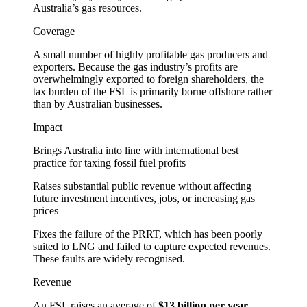
Australia’s gas resources.​​​​‌ ‍ ​‍​‍‌‍ ‌ ​‍‌‍‍‌‌‍‌ ‌‍‍‌‌‍ ‍​‍​‍​ ‍‍​‍​‍‌ ​ ‌‍​‌‌‍ ‍‌‍‍‌‌ ‌​‌ ‍‌​‍ ‍‌‍‍‌‌‍ ​‍​‍​‍ ​​‍​‍‌‍‍​‌ ​‍‌‍‌‌‌‍‌‍​‍​‍​ ‍‍​‍​‍‌‍‍​‌ ‌​‌ ‌​‌ ​​​ ‍‍​‍ ​‍ ‌‍ ​‌‍ ‌‍​ ‌‍​‌‌‍ ​‌‍‍​‌‍ ‌ ​ ‌ ‌​​ ‍‍​ ​ ​ ​ ​ ​ ​ ​ ​‍ ‌‍‍‌‌‍ ‍‌ ‌​‌‍‌‌‌‍ ‍‌ ‌​​‍ ‌‍‌‌‌‍‌​‌‍‍‌‌ ‌​​‍ ‌‍ ‌‌‍ ‌‍‌​‌‍‌‌​ ‌‌ ​​‌ ​‍‌‍‌‌‌ ​ ‌‍‌‌‌‍ ‍‌ ‌​‌‍​‌‌ ‌​‌‍‍‌‌‍ ‌‍ ‍​ ‍ ‌‍‍‌‌‍‌​​ ‌​ ​ ​ ​‍​ ​​‌‍‌​​ ​​‌‍‌‌​ ‍​‌‍​‌​‍ ‌​ ‌​​ ​‌​ ​‍‌‍​‌​‍ ‌​ ‌​​ ‌​​ ‌‌​ ​ ​‍ ‌‌‍​‍​ ​‌​ ‌​​ ​ ​‍ ‌​ ‌‍‌‍‌‌‌‍‌‌‌‍‌​​ ‌ ‌‍​‍‌‍​ ‌‍​‌‌‍‌‍​ ‌‌‌‍​ ‌‍‌‍​ ‍ ‌ ‌​‌ ‍‌‌ ​​‌‍‌‌​ ‌‌‍ ‍‌‍‌‌‌ ‌ ‌ ​ ​ ‍ ‌ ​​‌‍​‌‌ ‌​‌‍‍​​ ‌‌‍​ ‌‍ ‌‍ ‍‌ ‌​‌‍‌‌‌‍ ‍‌ ‌​​‍‌‌​ ‌‌‌​​‍‌‌ ‌‍‍ ‌‍‌‌‌ ‍‌​‍‌‌​ ​ ‌​‌​​‍‌‌​ ​ ‌​‌​​‍‌‌​ ​‍​ ​‍​ ‌​​ ‍​​ ​‌​ ​ ​ ​‌​ ​ ​ ‌ ‌‍​ ​ ​‌​ ‌​​ ​ ‌‍​‌​‍‌‌​ ​‍​ ​‍​‍‌‌​ ‌‌‌​‌​​‍ ‍‌ ​‍‌‍ ‌ ‌ ‌ ​ ​‍‌‌​ ‌‌‌​​‍‌‌ ‌‍‍ ‌‍‌‌‌ ‍‌​‍‌‌​ ​ ‌​‌​​‍‌‌​ ​ ‌​‌​​‍‌‌​ ​‍​ ​‍​ ‌ ​ ‌‌​ ​‍​ ‌​​ ‍‌‌‍‌‌‌‍‌‌‌‍​‌‌‍‌‌​ ‍​​ ​ ​ ​‌​‍‌‌​ ​‍​ ​‍​‍‌‌​ ‌‌‌​‌​​‍ ‍‌ ‌‍‌‍​‌‌‍ ​‌ ‌‌‌‍‌‌​‍‌‌​ ‌‌‌​​‍‌‌ ‌‍‍ ‌‍‌‌‌ ‍‌​‍‌‌​ ​ ‌​‌​​‍‌‌​ ​ ‌​‌​​‍‌‌​ ​‍​ ​‍​ ​‍‌‍‌​​ ​ ​ ‌ ​ ‌ ​ ‌‌‌‍‌‍​ ‌ ​ ​‌​ ‌ ‌‍​‍​ ‍‌​‍‌‌​ ​‍​ ​‍​‍‌‌​ ‌‌‌​‌​​‍ ‍‌‍​ ‌‍‍​‌‍‍‌‌‍ ​‌‍‌​‌ ​‍‌‍‌‌‌‍ ‍​‍‌‌​ ‌‌‌​​‍‌‌ ‌‍‍ ‌‍‌‌‌ ‍‌​‍‌‌​ ​ ‌​‌​​‍‌‌​ ​ ‌​‌​​‍‌‌​ ​‍​ ​‍​ ‌‌​ ‌‍‌‍​‌​ ​‍‌‍​‍‌‍‌‌​ ​ ‌‍​‍​ ‌​​ ‍​‌‍‌‌​ ‌‌​‍‌‌​ ​‍​ ​‍​‍‌‌​ ‌‌‌​‌​​‍ ‍‌ ‌​‌‍‌‌‌ ‍​‌ ‌​​ ‌‍​‍‌‍​‌‌ ​ ‌‍‌‌‌‌‌‌‌ ​‍‌‍ ​​ ‌‌‍‍​‌ ‌​‌ ‌​‌ ​​​‍‌‌​ ​ ‌​​‌​‍‌‌​ ​‍‌​‌‍​‍‌‌​ ​‍‌​‌‍‌‍ ​‌‍ ‌‍​ ‌‍​‌‌‍ ​‌‍‍​‌‍ ‌ ​ ‌ ‌​​‍‌‌​ ​ ‌​​‌​ ​ ​ ​ ​ ​ ​ ​ ​‍‌‍‌‍‍‌‌‍‌​​ ‌​ ​ ​ ​‍​ ​​‌‍‌​​ ​​‌‍‌‌​ ‍​‌‍​‌​‍ ‌​ ‌​​ ​‌​ ​‍‌‍​‌​‍ ‌​ ‌​​ ‌​​ ‌‌​ ​ ​‍ ‌‌‍​‍​ ​‌​ ‌​​ ​ ​‍ ‌​ ‌‍‌‍‌‌‌‍‌‌‌‍‌​​ ‌ ‌‍​‍‌‍​ ‌‍​‌‌‍‌‍​ ‌‌‌‍​ ‌‍‌‍​‍‌‍‌ ‌​‌ ‍‌‌ ​​‌‍‌‌​ ‌‌‍ ‍‌‍‌‌‌ ‌ ‌ ​ ​‍‌‍‌ ​​‌‍​‌‌ ‌​‌‍‍​​ ‌‌‍​ ‌‍ ‌‍ ‍‌ ‌​‌‍‌‌‌‍ ‍‌ ‌​​‍‌‌​ ‌‌‌​​‍‌‌ ‌‍‍ ‌‍‌‌‌ ‍‌​‍‌‌​ ​ ‌​‌​​‍‌‌​ ​ ‌​‌​​‍‌‌​ ​‍​ ​‍​ ‌​​ ‍​​ ​‌​ ​ ​ ​‌​ ​ ​ ‌ ‌‍​ ​ ​‌​ ‌​​ ​ ‌‍​‌​‍‌‌​ ​‍​ ​‍​‍‌‌​ ‌‌‌​‌​​‍ ‍‌ ​‍‌‍ ‌ ‌ ‌ ​ ​‍‌‌​ ‌‌‌​​‍‌‌ ‌‍‍ ‌‍‌‌‌ ‍‌​‍‌‌​ ​ ‌​‌​​‍‌‌​ ​ ‌​‌​​‍‌‌​ ​‍​ ​‍​ ‌ ​ ‌‌​ ​‍​ ‌​​ ‍‌‌‍‌‌‌‍‌‌‌‍​‌‌‍‌‌​ ‍​​ ​ ​ ​‌​‍‌‌​ ​‍​ ​‍​‍‌‌​ ‌‌‌​‌​​‍ ‍‌ ‌‍‌‍​‌‌‍ ​‌ ‌‌‌‍‌‌​‍‌‌​ ‌‌‌​​‍‌‌ ‌‍‍ ‌‍‌‌‌ ‍‌​‍‌‌​ ​ ‌​‌​​‍‌‌​ ​ ‌​‌​​‍‌‌​ ​‍​ ​‍​ ​‍‌‍‌​​ ​ ​ ‌ ​ ‌ ​ ‌‌‌‍‌‍​ ‌ ​ ​‌​ ‌ ‌‍​‍​ ‍‌​‍‌‌​ ​‍​ ​‍​‍‌‌​ ‌‌‌​‌​​‍ ‍‌‍​ ‌‍‍​‌‍‍‌‌‍ ​‌‍‌​‌ ​‍‌‍‌‌‌‍ ‍​‍‌‌​ ‌‌‌​​‍‌‌ ‌‍‍ ‌‍‌‌‌ ‍‌​‍‌‌​ ​ ‌​‌​​‍‌‌​ ​ ‌​‌​​‍‌‌​ ​‍​ ​‍​ ‌‌​ ‌‍‌‍​‌​ ​‍‌‍​‍‌‍‌‌​ ​ ‌‍​‍​ ‌​​ ‍​‌‍‌‌​ ‌‌​‍‌‌​ ​‍​ ​‍​‍‌‌​ ‌‌‌​‌​​‍ ‍‌ ‌​‌‍‌‌‌ ‍​‌ ‌​​‍‌‍‌ ​​‌‍‌‌‌ ​‍‌ ​ ‌ ​​‌‍‌‌‌‍​ ‌ ‌​‌‍‍‌‌ ‌‍‌‍‌‌​ ‌‌ ​​‌ ‌‌‌‍​‍‌‍ ​‌‍‍‌‌ ​ ‌‍‍​‌‍‌‌‌‍‌​​‍​‍‌ ‌
Coverage
A small number of highly profitable gas producers and
exporters. Because the gas industry’s profits are
overwhelmingly exported to foreign shareholders, the
tax burden of the FSL is primarily borne offshore rather
than by Australian businesses.​​​​‌ ‍ ​‍​‍‌‍ ‌ ​‍‌‍‍‌‌‍‌ ‌‍‍‌‌‍ ‍​‍​‍​ ‍‍​‍​‍‌ ​ ‌‍​‌‌‍ ‍‌‍‍‌‌ ‌​‌ ‍‌​‍ ‍‌‍‍‌‌‍ ​‍​‍​‍ ​​‍​‍‌‍‍​‌ ​‍‌‍‌‌‌‍‌‍​‍​‍​ ‍‍​‍​‍‌‍‍​‌ ‌​‌ ‌​‌ ​​​ ‍‍​‍ ​‍ ‌‍ ​‌‍ ‌‍​ ‌‍​‌‌‍ ​‌‍‍​‌‍ ‌ ​ ‌ ‌​​ ‍‍​ ​ ​ ​ ​ ​ ​ ​ ​‍ ‌‍‍‌‌‍ ‍‌ ‌​‌‍‌‌‌‍ ‍‌ ‌​​‍ ‌‍‌‌‌‍‌​‌‍‍‌‌ ‌​​‍ ‌‍ ‌‌‍ ‌‍‌​‌‍‌‌​ ‌‌ ​​‌ ​‍‌‍‌‌‌ ​ ‌‍‌‌‌‍ ‍‌ ‌​‌‍​‌‌ ‌​‌‍‍‌‌‍ ‌‍ ‍​ ‍ ‌‍‍‌‌‍‌​​ ‌​ ​ ​ ​‍​ ​​‌‍‌​​ ​​‌‍‌‌​ ‍​‌‍​‌​‍ ‌​ ‌​​ ​‌​ ​‍‌‍​‌​‍ ‌​ ‌​​ ‌​​ ‌‌​ ​ ​‍ ‌‌‍​‍​ ​‌​ ‌​​ ​ ​‍ ‌​ ‌‍‌‍‌‌‌‍‌‌‌‍‌​​ ‌ ‌‍​‍‌‍​ ‌‍​‌‌‍‌‍​ ‌‌‌‍​ ‌‍‌‍​ ‍ ‌ ‌​‌ ‍‌‌ ​​‌‍‌‌​ ‌‌‍ ‍‌‍‌‌‌ ‌ ‌ ​ ​ ‍ ‌ ​​‌‍​‌‌ ‌​‌‍‍​​ ‌‌‍​ ‌‍ ‌‍ ‍‌ ‌​‌‍‌‌‌‍ ‍‌ ‌​​‍‌‌​ ‌‌‌​​‍‌‌ ‌‍‍ ‌‍‌‌‌ ‍‌​‍‌‌​ ​ ‌​‌​​‍‌‌​ ​ ‌​‌​​‍‌‌​ ​‍​ ​‍​ ‌​​ ‍​​ ​‌​ ​ ​ ​‌​ ​ ​ ‌ ‌‍​ ​ ​‌​ ‌​​ ​ ‌‍​‌​‍‌‌​ ​‍​ ​‍​‍‌‌​ ‌‌‌​‌​​‍ ‍‌ ​‍‌‍ ‌ ‌ ‌ ​ ​‍‌‌​ ‌‌‌​​‍‌‌ ‌‍‍ ‌‍‌‌‌ ‍‌​‍‌‌​ ​ ‌​‌​​‍‌‌​ ​ ‌​‌​​‍‌‌​ ​‍​ ​‍​ ​‍​ ​‌​ ‌‍​ ​‍‌‍​ ​ ​‍​ ‍‌​ ‍​​ ‍‌​ ​‍​ ​​​ ‌‌​‍‌‌​ ​‍​ ​‍​‍‌‌​ ‌‌‌​‌​​‍ ‍‌ ‌‍‌‍​‌‌‍ ​‌ ‌‌‌‍‌‌​‍‌‌​ ‌‌‌​​‍‌‌ ‌‍‍ ‌‍‌‌‌ ‍‌​‍‌‌​ ​ ‌​‌​​‍‌‌​ ​ ‌​‌​​‍‌‌​ ​‍​ ​‍​ ​‍​ ‌ ​ ​‌​ ​ ​ ‌ ​ ‍‌‌‍​‌​ ‌​‌‍‌‍‌‍‌‌​ ​‍‌‍​‌​‍‌‌​ ​‍​ ​‍​‍‌‌​ ‌‌‌​‌​​‍ ‍‌‍​ ‌‍‍​‌‍‍‌‌‍ ​‌‍‌​‌ ​‍‌‍‌‌‌‍ ‍​‍‌‌​ ‌‌‌​​‍‌‌ ‌‍‍ ‌‍‌‌‌ ‍‌​‍‌‌​ ​ ‌​‌​​‍‌‌​ ​ ‌​‌​​‍‌‌​ ​‍​ ​‍​ ​‌‌‍‌‍‌‍‌‍‌‍‌‌​ ​ ‌‍​ ​ ​ ​ ​​​ ‌‌​ ​‌‌‍‌​​ ‌‍​‍‌‌​ ​‍​ ​‍​‍‌‌​ ‌‌‌​‌​​‍ ‍‌ ‌​‌‍‌‌‌ ‍​‌ ‌​​ ‌‍​‍‌‍​‌‌ ​ ‌‍‌‌‌‌‌‌‌ ​‍‌‍ ​​ ‌‌‍‍​‌ ‌​‌ ‌​‌ ​​​‍‌‌​ ​ ‌​​‌​‍‌‌​ ​‍‌​‌‍​‍‌‌​ ​‍‌​‌‍‌‍ ​‌‍ ‌‍​ ‌‍​‌‌‍ ​‌‍‍​‌‍ ‌ ​ ‌ ‌​​‍‌‌​ ​ ‌​​‌​ ​ ​ ​ ​ ​ ​ ​ ​‍‌‍‌‍‍‌‌‍‌​​ ‌​ ​ ​ ​‍​ ​​‌‍‌​​ ​​‌‍‌‌​ ‍​‌‍​‌​‍ ‌​ ‌​​ ​‌​ ​‍‌‍​‌​‍ ‌​ ‌​​ ‌​​ ‌‌​ ​ ​‍ ‌‌‍​‍​ ​‌​ ‌​​ ​ ​‍ ‌​ ‌‍‌‍‌‌‌‍‌‌‌‍‌​​ ‌ ‌‍​‍‌‍​ ‌‍​‌‌‍‌‍​ ‌‌‌‍​ ‌‍‌‍​‍‌‍‌ ‌​‌ ‍‌‌ ​​‌‍‌‌​ ‌‌‍ ‍‌‍‌‌‌ ‌ ‌ ​ ​‍‌‍‌ ​​‌‍​‌‌ ‌​‌‍‍​​ ‌‌‍​ ‌‍ ‌‍ ‍‌ ‌​‌‍‌‌‌‍ ‍‌ ‌​​‍‌‌​ ‌‌‌​​‍‌‌ ‌‍‍ ‌‍‌‌‌ ‍‌​‍‌‌​ ​ ‌​‌​​‍‌‌​ ​ ‌​‌​​‍‌‌​ ​‍​ ​‍​ ‌​​ ‍​​ ​‌​ ​ ​ ​‌​ ​ ​ ‌ ‌‍​ ​ ​‌​ ‌​​ ​ ‌‍​‌​‍‌‌​ ​‍​ ​‍​‍‌‌​ ‌‌‌​‌​​‍ ‍‌ ​‍‌‍ ‌ ‌ ‌ ​ ​‍‌‌​ ‌‌‌​​‍‌‌ ‌‍‍ ‌‍‌‌‌ ‍‌​‍‌‌​ ​ ‌​‌​​‍‌‌​ ​ ‌​‌​​‍‌‌​ ​‍​ ​‍​ ​‍​ ​‌​ ‌‍​ ​‍‌‍​ ​ ​‍​ ‍‌​ ‍​​ ‍‌​ ​‍​ ​​​ ‌‌​‍‌‌​ ​‍​ ​‍​‍‌‌​ ‌‌‌​‌​​‍ ‍‌ ‌‍‌‍​‌‌‍ ​‌ ‌‌‌‍‌‌​‍‌‌​ ‌‌‌​​‍‌‌ ‌‍‍ ‌‍‌‌‌ ‍‌​‍‌‌​ ​ ‌​‌​​‍‌‌​ ​ ‌​‌​​‍‌‌​ ​‍​ ​‍​ ​‍​ ‌ ​ ​‌​ ​ ​ ‌ ​ ‍‌‌‍​‌​ ‌​‌‍‌‍‌‍‌‌​ ​‍‌‍​‌​‍‌‌​ ​‍​ ​‍​‍‌‌​ ‌‌‌​‌​​‍ ‍‌‍​ ‌‍‍​‌‍‍‌‌‍ ​‌‍‌​‌ ​‍‌‍‌‌‌‍ ‍​‍‌‌​ ‌‌‌​​‍‌‌ ‌‍‍ ‌‍‌‌‌ ‍‌​‍‌‌​ ​ ‌​‌​​‍‌‌​ ​ ‌​‌​​‍‌‌​ ​‍​ ​‍​ ​‌‌‍‌‍‌‍‌‍‌‍‌‌​ ​ ‌‍​ ​ ​ ​ ​​​ ‌‌​ ​‌‌‍‌​​ ‌‍​‍‌‌​ ​‍​ ​‍​‍‌‌​ ‌‌‌​‌​​‍ ‍‌ ‌​‌‍‌‌‌ ‍​‌ ‌​​‍‌‍‌ ​​‌‍‌‌‌ ​‍‌ ​ ‌ ​​‌‍‌‌‌‍​ ‌ ‌​‌‍‍‌‌ ‌‍‌‍‌‌​ ‌‌ ​​‌ ‌‌‌‍​‍‌‍ ​‌‍‍‌‌ ​ ‌‍‍​‌‍‌‌‌‍‌​​‍​‍‌ ‌
Impact
Brings Australia into line with international best
practice for taxing fossil fuel profits​​​​‌ ‍ ​‍​‍‌‍ ‌ ​‍‌‍‍‌‌‍‌ ‌‍‍‌‌‍ ‍​‍​‍​ ‍‍​‍​‍‌ ​ ‌‍​‌‌‍ ‍‌‍‍‌‌ ‌​‌ ‍‌​‍ ‍‌‍‍‌‌‍ ​‍​‍​‍ ​​‍​‍‌‍‍​‌ ​‍‌‍‌‌‌‍‌‍​‍​‍​ ‍‍​‍​‍‌‍‍​‌ ‌​‌ ‌​‌ ​​​ ‍‍​‍ ​‍ ‌‍ ​‌‍ ‌‍​ ‌‍​‌‌‍ ​‌‍‍​‌‍ ‌ ​ ‌ ‌​​ ‍‍​ ​ ​ ​ ​ ​ ​ ​ ​‍ ‌‍‍‌‌‍ ‍‌ ‌​‌‍‌‌‌‍ ‍‌ ‌​​‍ ‌‍‌‌‌‍‌​‌‍‍‌‌ ‌​​‍ ‌‍ ‌‌‍ ‌‍‌​‌‍‌‌​ ‌‌ ​​‌ ​‍‌‍‌‌‌ ​ ‌‍‌‌‌‍ ‍‌ ‌​‌‍​‌‌ ‌​‌‍‍‌‌‍ ‌‍ ‍​ ‍ ‌‍‍‌‌‍‌​​ ‌​ ​ ​ ​‍​ ​​‌‍‌​​ ​​‌‍‌‌​ ‍​‌‍​‌​‍ ‌​ ‌​​ ​‌​ ​‍‌‍​‌​‍ ‌​ ‌​​ ‌​​ ‌‌​ ​ ​‍ ‌‌‍​‍​ ​‌​ ‌​​ ​ ​‍ ‌​ ‌‍‌‍‌‌‌‍‌‌‌‍‌​​ ‌ ‌‍​‍‌‍​ ‌‍​‌‌‍‌‍​ ‌‌‌‍​ ‌‍‌‍​ ‍ ‌ ‌​‌ ‍‌‌ ​​‌‍‌‌​ ‌‌‍ ‍‌‍‌‌‌ ‌ ‌ ​ ​ ‍ ‌ ​​‌‍​‌‌ ‌​‌‍‍​​ ‌‌‍​ ‌‍ ‌‍ ‍‌ ‌​‌‍‌‌‌‍ ‍‌ ‌​​‍‌‌​ ‌‌‌​​‍‌‌ ‌‍‍ ‌‍‌‌‌ ‍‌​‍‌‌​ ​ ‌​‌​​‍‌‌​ ​ ‌​‌​​‍‌‌​ ​‍​ ​‍​ ‌​​ ‍​​ ​‌​ ​ ​ ​‌​ ​ ​ ‌ ‌‍​ ​ ​‌​ ‌​​ ​ ‌‍​‌​‍‌‌​ ​‍​ ​‍​‍‌‌​ ‌‌‌​‌​​‍ ‍‌ ​‍‌‍ ‌ ‌ ‌ ​ ​‍‌‌​ ‌‌‌​​‍‌‌ ‌‍‍ ‌‍‌‌‌ ‍‌​‍‌‌​ ​ ‌​‌​​‍‌‌​ ​ ‌​‌​​‍‌‌​ ​‍​ ​‍‌‍‌‌‌‍‌‌​ ​​​ ​‍‌‍‌‍​ ‌​​ ​ ​ ‌​‌‍​‌‌‍​ ​ ​‍​ ​ ​‍‌‌​ ​‍​ ​‍​‍‌‌​ ‌‌‌​‌​​‍ ‍‌ ‌‍‌‍​‌‌‍ ​‌ ‌‌‌‍‌‌​‍‌‌​ ‌‌‌​​‍‌‌ ‌‍‍ ‌‍‌‌‌ ‍‌​‍‌‌​ ​ ‌​‌​​‍‌‌​ ​ ‌​‌​​‍‌‌​ ​‍​ ​‍‌‍​‍​ ‍‌‌‍‌‍​ ‌​‌‍‌‌​ ‍​​ ​ ‌‍​‌​ ‍‌​ ​ ‌‍​‍​ ‍​​‍‌‌​ ​‍​ ​‍​‍‌‌​ ‌‌‌​‌​​‍ ‍‌‍​ ‌‍‍​‌‍‍‌‌‍ ​‌‍‌​‌ ​‍‌‍‌‌‌‍ ‍​‍‌‌​ ‌‌‌​​‍‌‌ ‌‍‍ ‌‍‌‌‌ ‍‌​‍‌‌​ ​ ‌​‌​​‍‌‌​ ​ ‌​‌​​‍‌‌​ ​‍​ ​‍​ ‌ ​ ​​‌‍‌‌​ ‍​​ ​ ‌‍​‍‌‍​‌​ ‌ ​ ‌​​ ‌ ​ ‌‍‌‍‌​​‍‌‌​ ​‍​ ​‍​‍‌‌​ ‌‌‌​‌​​‍ ‍‌ ‌​‌‍‌‌‌ ‍​‌ ‌​​ ‌‍​‍‌‍​‌‌ ​ ‌‍‌‌‌‌‌‌‌ ​‍‌‍ ​​ ‌‌‍‍​‌ ‌​‌ ‌​‌ ​​​‍‌‌​ ​ ‌​​‌​‍‌‌​ ​‍‌​‌‍​‍‌‌​ ​‍‌​‌‍‌‍ ​‌‍ ‌‍​ ‌‍​‌‌‍ ​‌‍‍​‌‍ ‌ ​ ‌ ‌​​‍‌‌​ ​ ‌​​‌​ ​ ​ ​ ​ ​ ​ ​ ​‍‌‍‌‍‍‌‌‍‌​​ ‌​ ​ ​ ​‍​ ​​‌‍‌​​ ​​‌‍‌‌​ ‍​‌‍​‌​‍ ‌​ ‌​​ ​‌​ ​‍‌‍​‌​‍ ‌​ ‌​​ ‌​​ ‌‌​ ​ ​‍ ‌‌‍​‍​ ​‌​ ‌​​ ​ ​‍ ‌​ ‌‍‌‍‌‌‌‍‌‌‌‍‌​​ ‌ ‌‍​‍‌‍​ ‌‍​‌‌‍‌‍​ ‌‌‌‍​ ‌‍‌‍​‍‌‍‌ ‌​‌ ‍‌‌ ​​‌‍‌‌​ ‌‌‍ ‍‌‍‌‌‌ ‌ ‌ ​ ​‍‌‍‌ ​​‌‍​‌‌ ‌​‌‍‍​​ ‌‌‍​ ‌‍ ‌‍ ‍‌ ‌​‌‍‌‌‌‍ ‍‌ ‌​​‍‌‌​ ‌‌‌​​‍‌‌ ‌‍‍ ‌‍‌‌‌ ‍‌​‍‌‌​ ​ ‌​‌​​‍‌‌​ ​ ‌​‌​​‍‌‌​ ​‍​ ​‍​ ‌​​ ‍​​ ​‌​ ​ ​ ​‌​ ​ ​ ‌ ‌‍​ ​ ​‌​ ‌​​ ​ ‌‍​‌​‍‌‌​ ​‍​ ​‍​‍‌‌​ ‌‌‌​‌​​‍ ‍‌ ​‍‌‍ ‌ ‌ ‌ ​ ​‍‌‌​ ‌‌‌​​‍‌‌ ‌‍‍ ‌‍‌‌‌ ‍‌​‍‌‌​ ​ ‌​‌​​‍‌‌​ ​ ‌​‌​​‍‌‌​ ​‍​ ​‍‌‍‌‌‌‍‌‌​ ​​​ ​‍‌‍‌‍​ ‌​​ ​ ​ ‌​‌‍​‌‌‍​ ​ ​‍​ ​ ​‍‌‌​ ​‍​ ​‍​‍‌‌​ ‌‌‌​‌​​‍ ‍‌ ‌‍‌‍​‌‌‍ ​‌ ‌‌‌‍‌‌​‍‌‌​ ‌‌‌​​‍‌‌ ‌‍‍ ‌‍‌‌‌ ‍‌​‍‌‌​ ​ ‌​‌​​‍‌‌​ ​ ‌​‌​​‍‌‌​ ​‍​ ​‍‌‍​‍​ ‍‌‌‍‌‍​ ‌​‌‍‌‌​ ‍​​ ​ ‌‍​‌​ ‍‌​ ​ ‌‍​‍​ ‍​​‍‌‌​ ​‍​ ​‍​‍‌‌​ ‌‌‌​‌​​‍ ‍‌‍​ ‌‍‍​‌‍‍‌‌‍ ​‌‍‌​‌ ​‍‌‍‌‌‌‍ ‍​‍‌‌​ ‌‌‌​​‍‌‌ ‌‍‍ ‌‍‌‌‌ ‍‌​‍‌‌​ ​ ‌​‌​​‍‌‌​ ​ ‌​‌​​‍‌‌​ ​‍​ ​‍​ ‌ ​ ​​‌‍‌‌​ ‍​​ ​ ‌‍​‍‌‍​‌​ ‌ ​ ‌​​ ‌ ​ ‌‍‌‍‌​​‍‌‌​ ​‍​ ​‍​‍‌‌​ ‌‌‌​‌​​‍ ‍‌ ‌​‌‍‌‌‌ ‍​‌ ‌​​‍‌‍‌ ​​‌‍‌‌‌ ​‍‌ ​ ‌ ​​‌‍‌‌‌‍​ ‌ ‌​‌‍‍‌‌ ‌‍‌‍‌‌​ ‌‌ ​​‌ ‌‌‌‍​‍‌‍ ​‌‍‍‌‌ ​ ‌‍‍​‌‍‌‌‌‍‌​​‍​‍‌ ‌
Raises substantial public revenue without affecting
future investment incentives, jobs, or increasing gas
prices​​​​‌ ‍ ​‍​‍‌‍ ‌ ​‍‌‍‍‌‌‍‌ ‌‍‍‌‌‍ ‍​‍​‍​ ‍‍​‍​‍‌ ​ ‌‍​‌‌‍ ‍‌‍‍‌‌ ‌​‌ ‍‌​‍ ‍‌‍‍‌‌‍ ​‍​‍​‍ ​​‍​‍‌‍‍​‌ ​‍‌‍‌‌‌‍‌‍​‍​‍​ ‍‍​‍​‍‌‍‍​‌ ‌​‌ ‌​‌ ​​​ ‍‍​‍ ​‍ ‌‍ ​‌‍ ‌‍​ ‌‍​‌‌‍ ​‌‍‍​‌‍ ‌ ​ ‌ ‌​​ ‍‍​ ​ ​ ​ ​ ​ ​ ​ ​‍ ‌‍‍‌‌‍ ‍‌ ‌​‌‍‌‌‌‍ ‍‌ ‌​​‍ ‌‍‌‌‌‍‌​‌‍‍‌‌ ‌​​‍ ‌‍ ‌‌‍ ‌‍‌​‌‍‌‌​ ‌‌ ​​‌ ​‍‌‍‌‌‌ ​ ‌‍‌‌‌‍ ‍‌ ‌​‌‍​‌‌ ‌​‌‍‍‌‌‍ ‌‍ ‍​ ‍ ‌‍‍‌‌‍‌​​ ‌​ ​ ​ ​‍​ ​​‌‍‌​​ ​​‌‍‌‌​ ‍​‌‍​‌​‍ ‌​ ‌​​ ​‌​ ​‍‌‍​‌​‍ ‌​ ‌​​ ‌​​ ‌‌​ ​ ​‍ ‌‌‍​‍​ ​‌​ ‌​​ ​ ​‍ ‌​ ‌‍‌‍‌‌‌‍‌‌‌‍‌​​ ‌ ‌‍​‍‌‍​ ‌‍​‌‌‍‌‍​ ‌‌‌‍​ ‌‍‌‍​ ‍ ‌ ‌​‌ ‍‌‌ ​​‌‍‌‌​ ‌‌‍ ‍‌‍‌‌‌ ‌ ‌ ​ ​ ‍ ‌ ​​‌‍​‌‌ ‌​‌‍‍​​ ‌‌‍​ ‌‍ ‌‍ ‍‌ ‌​‌‍‌‌‌‍ ‍‌ ‌​​‍‌‌​ ‌‌‌​​‍‌‌ ‌‍‍ ‌‍‌‌‌ ‍‌​‍‌‌​ ​ ‌​‌​​‍‌‌​ ​ ‌​‌​​‍‌‌​ ​‍​ ​‍​ ‌​​ ‍​​ ​‌​ ​ ​ ​‌​ ​ ​ ‌ ‌‍​ ​ ​‌​ ‌​​ ​ ‌‍​‌​‍‌‌​ ​‍​ ​‍​‍‌‌​ ‌‌‌​‌​​‍ ‍‌ ​‍‌‍ ‌ ‌ ‌ ​ ​‍‌‌​ ‌‌‌​​‍‌‌ ‌‍‍ ‌‍‌‌‌ ‍‌​‍‌‌​ ​ ‌​‌​​‍‌‌​ ​ ‌​‌​​‍‌‌​ ​‍​ ​‍‌‍‌‌‌‍‌‌​ ​​​ ​‍‌‍‌‍​ ‌​​ ​ ​ ‌​‌‍​‌‌‍​ ​ ​‍​ ​ ​‍‌‌​ ​‍​ ​‍​‍‌‌​ ‌‌‌​‌​​‍ ‍‌ ‌‍‌‍​‌‌‍ ​‌ ‌‌‌‍‌‌​‍‌‌​ ‌‌‌​​‍‌‌ ‌‍‍ ‌‍‌‌‌ ‍‌​‍‌‌​ ​ ‌​‌​​‍‌‌​ ​ ‌​‌​​‍‌‌​ ​‍​ ​‍‌‍‌‍​ ​​‌‍​ ‌‍‌​‌‍‌‌​ ‌​​ ​‌‌‍‌‍​ ​‍‌‍‌‍‌‍‌​​ ‍‌​‍‌‌​ ​‍​ ​‍​‍‌‌​ ‌‌‌​‌​​‍ ‍‌‍​ ‌‍‍​‌‍‍‌‌‍ ​‌‍‌​‌ ​‍‌‍‌‌‌‍ ‍​‍‌‌​ ‌‌‌​​‍‌‌ ‌‍‍ ‌‍‌‌‌ ‍‌​‍‌‌​ ​ ‌​‌​​‍‌‌​ ​ ‌​‌​​‍‌‌​ ​‍​ ​‍​ ‌ ​ ​​‌‍‌‌​ ‍​​ ​ ‌‍​‍‌‍​‌​ ‌ ​ ‌​​ ‌ ​ ‌‍‌‍‌​​‍‌‌​ ​‍​ ​‍​‍‌‌​ ‌‌‌​‌​​‍ ‍‌ ‌​‌‍‌‌‌ ‍​‌ ‌​​ ‌‍​‍‌‍​‌‌ ​ ‌‍‌‌‌‌‌‌‌ ​‍‌‍ ​​ ‌‌‍‍​‌ ‌​‌ ‌​‌ ​​​‍‌‌​ ​ ‌​​‌​‍‌‌​ ​‍‌​‌‍​‍‌‌​ ​‍‌​‌‍‌‍ ​‌‍ ‌‍​ ‌‍​‌‌‍ ​‌‍‍​‌‍ ‌ ​ ‌ ‌​​‍‌‌​ ​ ‌​​‌​ ​ ​ ​ ​ ​ ​ ​ ​‍‌‍‌‍‍‌‌‍‌​​ ‌​ ​ ​ ​‍​ ​​‌‍‌​​ ​​‌‍‌‌​ ‍​‌‍​‌​‍ ‌​ ‌​​ ​‌​ ​‍‌‍​‌​‍ ‌​ ‌​​ ‌​​ ‌‌​ ​ ​‍ ‌‌‍​‍​ ​‌​ ‌​​ ​ ​‍ ‌​ ‌‍‌‍‌‌‌‍‌‌‌‍‌​​ ‌ ‌‍​‍‌‍​ ‌‍​‌‌‍‌‍​ ‌‌‌‍​ ‌‍‌‍​‍‌‍‌ ‌​‌ ‍‌‌ ​​‌‍‌‌​ ‌‌‍ ‍‌‍‌‌‌ ‌ ‌ ​ ​‍‌‍‌ ​​‌‍​‌‌ ‌​‌‍‍​​ ‌‌‍​ ‌‍ ‌‍ ‍‌ ‌​‌‍‌‌‌‍ ‍‌ ‌​​‍‌‌​ ‌‌‌​​‍‌‌ ‌‍‍ ‌‍‌‌‌ ‍‌​‍‌‌​ ​ ‌​‌​​‍‌‌​ ​ ‌​‌​​‍‌‌​ ​‍​ ​‍​ ‌​​ ‍​​ ​‌​ ​ ​ ​‌​ ​ ​ ‌ ‌‍​ ​ ​‌​ ‌​​ ​ ‌‍​‌​‍‌‌​ ​‍​ ​‍​‍‌‌​ ‌‌‌​‌​​‍ ‍‌ ​‍‌‍ ‌ ‌ ‌ ​ ​‍‌‌​ ‌‌‌​​‍‌‌ ‌‍‍ ‌‍‌‌‌ ‍‌​‍‌‌​ ​ ‌​‌​​‍‌‌​ ​ ‌​‌​​‍‌‌​ ​‍​ ​‍‌‍‌‌‌‍‌‌​ ​​​ ​‍‌‍‌‍​ ‌​​ ​ ​ ‌​‌‍​‌‌‍​ ​ ​‍​ ​ ​‍‌‌​ ​‍​ ​‍​‍‌‌​ ‌‌‌​‌​​‍ ‍‌ ‌‍‌‍​‌‌‍ ​‌ ‌‌‌‍‌‌​‍‌‌​ ‌‌‌​​‍‌‌ ‌‍‍ ‌‍‌‌‌ ‍‌​‍‌‌​ ​ ‌​‌​​‍‌‌​ ​ ‌​‌​​‍‌‌​ ​‍​ ​‍‌‍‌‍​ ​​‌‍​ ‌‍‌​‌‍‌‌​ ‌​​ ​‌‌‍‌‍​ ​‍‌‍‌‍‌‍‌​​ ‍‌​‍‌‌​ ​‍​ ​‍​‍‌‌​ ‌‌‌​‌​​‍ ‍‌‍​ ‌‍‍​‌‍‍‌‌‍ ​‌‍‌​‌ ​‍‌‍‌‌‌‍ ‍​‍‌‌​ ‌‌‌​​‍‌‌ ‌‍‍ ‌‍‌‌‌ ‍‌​‍‌‌​ ​ ‌​‌​​‍‌‌​ ​ ‌​‌​​‍‌‌​ ​‍​ ​‍​ ‌ ​ ​​‌‍‌‌​ ‍​​ ​ ‌‍​‍‌‍​‌​ ‌ ​ ‌​​ ‌ ​ ‌‍‌‍‌​​‍‌‌​ ​‍​ ​‍​‍‌‌​ ‌‌‌​‌​​‍ ‍‌ ‌​‌‍‌‌‌ ‍​‌ ‌​​‍‌‍‌ ​​‌‍‌‌‌ ​‍‌ ​ ‌ ​​‌‍‌‌‌‍​ ‌ ‌​‌‍‍‌‌ ‌‍‌‍‌‌​ ‌‌ ​​‌ ‌‌‌‍​‍‌‍ ​‌‍‍‌‌ ​ ‌‍‍​‌‍‌‌‌‍‌​​‍​‍‌ ‌
Fixes the failure of the PRRT, which has been poorly
suited to LNG and failed to capture expected revenues.
These faults are widely recognised.​​​​‌ ‍ ​‍​‍‌‍ ‌ ​‍‌‍‍‌‌‍‌ ‌‍‍‌‌‍ ‍​‍​‍​ ‍‍​‍​‍‌ ​ ‌‍​‌‌‍ ‍‌‍‍‌‌ ‌​‌ ‍‌​‍ ‍‌‍‍‌‌‍ ​‍​‍​‍ ​​‍​‍‌‍‍​‌ ​‍‌‍‌‌‌‍‌‍​‍​‍​ ‍‍​‍​‍‌‍‍​‌ ‌​‌ ‌​‌ ​​​ ‍‍​‍ ​‍ ‌‍ ​‌‍ ‌‍​ ‌‍​‌‌‍ ​‌‍‍​‌‍ ‌ ​ ‌ ‌​​ ‍‍​ ​ ​ ​ ​ ​ ​ ​ ​‍ ‌‍‍‌‌‍ ‍‌ ‌​‌‍‌‌‌‍ ‍‌ ‌​​‍ ‌‍‌‌‌‍‌​‌‍‍‌‌ ‌​​‍ ‌‍ ‌‌‍ ‌‍‌​‌‍‌‌​ ‌‌ ​​‌ ​‍‌‍‌‌‌ ​ ‌‍‌‌‌‍ ‍‌ ‌​‌‍​‌‌ ‌​‌‍‍‌‌‍ ‌‍ ‍​ ‍ ‌‍‍‌‌‍‌​​ ‌​ ​ ​ ​‍​ ​​‌‍‌​​ ​​‌‍‌‌​ ‍​‌‍​‌​‍ ‌​ ‌​​ ​‌​ ​‍‌‍​‌​‍ ‌​ ‌​​ ‌​​ ‌‌​ ​ ​‍ ‌‌‍​‍​ ​‌​ ‌​​ ​ ​‍ ‌​ ‌‍‌‍‌‌‌‍‌‌‌‍‌​​ ‌ ‌‍​‍‌‍​ ‌‍​‌‌‍‌‍​ ‌‌‌‍​ ‌‍‌‍​ ‍ ‌ ‌​‌ ‍‌‌ ​​‌‍‌‌​ ‌‌‍ ‍‌‍‌‌‌ ‌ ‌ ​ ​ ‍ ‌ ​​‌‍​‌‌ ‌​‌‍‍​​ ‌‌‍​ ‌‍ ‌‍ ‍‌ ‌​‌‍‌‌‌‍ ‍‌ ‌​​‍‌‌​ ‌‌‌​​‍‌‌ ‌‍‍ ‌‍‌‌‌ ‍‌​‍‌‌​ ​ ‌​‌​​‍‌‌​ ​ ‌​‌​​‍‌‌​ ​‍​ ​‍​ ‌​​ ‍​​ ​‌​ ​ ​ ​‌​ ​ ​ ‌ ‌‍​ ​ ​‌​ ‌​​ ​ ‌‍​‌​‍‌‌​ ​‍​ ​‍​‍‌‌​ ‌‌‌​‌​​‍ ‍‌ ​‍‌‍ ‌ ‌ ‌ ​ ​‍‌‌​ ‌‌‌​​‍‌‌ ‌‍‍ ‌‍‌‌‌ ‍‌​‍‌‌​ ​ ‌​‌​​‍‌‌​ ​ ‌​‌​​‍‌‌​ ​‍​ ​‍‌‍‌‌‌‍‌‌​ ​​​ ​‍‌‍‌‍​ ‌​​ ​ ​ ‌​‌‍​‌‌‍​ ​ ​‍​ ​ ​‍‌‌​ ​‍​ ​‍​‍‌‌​ ‌‌‌​‌​​‍ ‍‌ ‌‍‌‍​‌‌‍ ​‌ ‌‌‌‍‌‌​‍‌‌​ ‌‌‌​​‍‌‌ ‌‍‍ ‌‍‌‌‌ ‍‌​‍‌‌​ ​ ‌​‌​​‍‌‌​ ​ ‌​‌​​‍‌‌​ ​‍​ ​‍​ ‌ ​ ‌‌​ ‌‍‌‍‌‍​ ‌​‌‍‌​‌‍​ ‌‍​‍​ ‌‌‌‍​‍​ ‌​​ ‌ ​‍‌‌​ ​‍​ ​‍​‍‌‌​ ‌‌‌​‌​​‍ ‍‌‍​ ‌‍‍​‌‍‍‌‌‍ ​‌‍‌​‌ ​‍‌‍‌‌‌‍ ‍​‍‌‌​ ‌‌‌​​‍‌‌ ‌‍‍ ‌‍‌‌‌ ‍‌​‍‌‌​ ​ ‌​‌​​‍‌‌​ ​ ‌​‌​​‍‌‌​ ​‍​ ​‍​ ‌ ​ ​​‌‍‌‌​ ‍​​ ​ ‌‍​‍‌‍​‌​ ‌ ​ ‌​​ ‌ ​ ‌‍‌‍‌​​‍‌‌​ ​‍​ ​‍​‍‌‌​ ‌‌‌​‌​​‍ ‍‌ ‌​‌‍‌‌‌ ‍​‌ ‌​​ ‌‍​‍‌‍​‌‌ ​ ‌‍‌‌‌‌‌‌‌ ​‍‌‍ ​​ ‌‌‍‍​‌ ‌​‌ ‌​‌ ​​​‍‌‌​ ​ ‌​​‌​‍‌‌​ ​‍‌​‌‍​‍‌‌​ ​‍‌​‌‍‌‍ ​‌‍ ‌‍​ ‌‍​‌‌‍ ​‌‍‍​‌‍ ‌ ​ ‌ ‌​​‍‌‌​ ​ ‌​​‌​ ​ ​ ​ ​ ​ ​ ​ ​‍‌‍‌‍‍‌‌‍‌​​ ‌​ ​ ​ ​‍​ ​​‌‍‌​​ ​​‌‍‌‌​ ‍​‌‍​‌​‍ ‌​ ‌​​ ​‌​ ​‍‌‍​‌​‍ ‌​ ‌​​ ‌​​ ‌‌​ ​ ​‍ ‌‌‍​‍​ ​‌​ ‌​​ ​ ​‍ ‌​ ‌‍‌‍‌‌‌‍‌‌‌‍‌​​ ‌ ‌‍​‍‌‍​ ‌‍​‌‌‍‌‍​ ‌‌‌‍​ ‌‍‌‍​‍‌‍‌ ‌​‌ ‍‌‌ ​​‌‍‌‌​ ‌‌‍ ‍‌‍‌‌‌ ‌ ‌ ​ ​‍‌‍‌ ​​‌‍​‌‌ ‌​‌‍‍​​ ‌‌‍​ ‌‍ ‌‍ ‍‌ ‌​‌‍‌‌‌‍ ‍‌ ‌​​‍‌‌​ ‌‌‌​​‍‌‌ ‌‍‍ ‌‍‌‌‌ ‍‌​‍‌‌​ ​ ‌​‌​​‍‌‌​ ​ ‌​‌​​‍‌‌​ ​‍​ ​‍​ ‌​​ ‍​​ ​‌​ ​ ​ ​‌​ ​ ​ ‌ ‌‍​ ​ ​‌​ ‌​​ ​ ‌‍​‌​‍‌‌​ ​‍​ ​‍​‍‌‌​ ‌‌‌​‌​​‍ ‍‌ ​‍‌‍ ‌ ‌ ‌ ​ ​‍‌‌​ ‌‌‌​​‍‌‌ ‌‍‍ ‌‍‌‌‌ ‍‌​‍‌‌​ ​ ‌​‌​​‍‌‌​ ​ ‌​‌​​‍‌‌​ ​‍​ ​‍‌‍‌‌‌‍‌‌​ ​​​ ​‍‌‍‌‍​ ‌​​ ​ ​ ‌​‌‍​‌‌‍​ ​ ​‍​ ​ ​‍‌‌​ ​‍​ ​‍​‍‌‌​ ‌‌‌​‌​​‍ ‍‌ ‌‍‌‍​‌‌‍ ​‌ ‌‌‌‍‌‌​‍‌‌​ ‌‌‌​​‍‌‌ ‌‍‍ ‌‍‌‌‌ ‍‌​‍‌‌​ ​ ‌​‌​​‍‌‌​ ​ ‌​‌​​‍‌‌​ ​‍​ ​‍​ ‌ ​ ‌‌​ ‌‍‌‍‌‍​ ‌​‌‍‌​‌‍​ ‌‍​‍​ ‌‌‌‍​‍​ ‌​​ ‌ ​‍‌‌​ ​‍​ ​‍​‍‌‌​ ‌‌‌​‌​​‍ ‍‌‍​ ‌‍‍​‌‍‍‌‌‍ ​‌‍‌​‌ ​‍‌‍‌‌‌‍ ‍​‍‌‌​ ‌‌‌​​‍‌‌ ‌‍‍ ‌‍‌‌‌ ‍‌​‍‌‌​ ​ ‌​‌​​‍‌‌​ ​ ‌​‌​​‍‌‌​ ​‍​ ​‍​ ‌ ​ ​​‌‍‌‌​ ‍​​ ​ ‌‍​‍‌‍​‌​ ‌ ​ ‌​​ ‌ ​ ‌‍‌‍‌​​‍‌‌​ ​‍​ ​‍​‍‌‌​ ‌‌‌​‌​​‍ ‍‌ ‌​‌‍‌‌‌ ‍​‌ ‌​​‍‌‍‌ ​​‌‍‌‌‌ ​‍‌ ​ ‌ ​​‌‍‌‌‌‍​ ‌ ‌​‌‍‍‌‌ ‌‍‌‍‌‌​ ‌‌ ​​‌ ‌‌‌‍​‍‌‍ ​‌‍‍‌‌ ​ ‌‍‍​‌‍‌‌‌‍‌​​‍​‍‌ ‌
Revenue
An FSL raises an average of ​​​​‌ ‍ ​‍​‍‌‍ ‌ ​‍‌‍‍‌‌‍‌ ‌‍‍‌‌‍ ‍​‍​‍​ ‍‍​‍​‍‌ ​ ‌‍​‌‌‍ ‍‌‍‍‌‌ ‌​‌ ‍‌​‍ ‍‌‍‍‌‌‍ ​‍​‍​‍ ​​‍​‍‌‍‍​‌ ​‍‌‍‌‌‌‍‌‍​‍​‍​ ‍‍​‍​‍‌‍‍​‌ ‌​‌ ‌​‌ ​​​ ‍‍​‍ ​‍ ‌‍ ​‌‍ ‌‍​ ‌‍​‌‌‍ ​‌‍‍​‌‍ ‌ ​ ‌ ‌​​ ‍‍​ ​ ​ ​ ​ ​ ​ ​ ​‍ ‌‍‍‌‌‍ ‍‌ ‌​‌‍‌‌‌‍ ‍‌ ‌​​‍ ‌‍‌‌‌‍‌​‌‍‍‌‌ ‌​​‍ ‌‍ ‌‌‍ ‌‍‌​‌‍‌‌​ ‌‌ ​​‌ ​‍‌‍‌‌‌ ​ ‌‍‌‌‌‍ ‍‌ ‌​‌‍​‌‌ ‌​‌‍‍‌‌‍ ‌‍ ‍​ ‍ ‌‍‍‌‌‍‌​​ ‌​ ​ ​ ​‍​ ​​‌‍‌​​ ​​‌‍‌‌​ ‍​‌‍​‌​‍ ‌​ ‌​​ ​‌​ ​‍‌‍​‌​‍ ‌​ ‌​​ ‌​​ ‌‌​ ​ ​‍ ‌‌‍​‍​ ​‌​ ‌​​ ​ ​‍ ‌​ ‌‍‌‍‌‌‌‍‌‌‌‍‌​​ ‌ ‌‍​‍‌‍​ ‌‍​‌‌‍‌‍​ ‌‌‌‍​ ‌‍‌‍​ ‍ ‌ ‌​‌ ‍‌‌ ​​‌‍‌‌​ ‌‌‍ ‍‌‍‌‌‌ ‌ ‌ ​ ​ ‍ ‌ ​​‌‍​‌‌ ‌​‌‍‍​​ ‌‌‍​ ‌‍ ‌‍ ‍‌ ‌​‌‍‌‌‌‍ ‍‌ ‌​​‍‌‌​ ‌‌‌​​‍‌‌ ‌‍‍ ‌‍‌‌‌ ‍‌​‍‌‌​ ​ ‌​‌​​‍‌‌​ ​ ‌​‌​​‍‌‌​ ​‍​ ​‍​ ‌​​ ‍​​ ​‌​ ​ ​ ​‌​ ​ ​ ‌ ‌‍​ ​ ​‌​ ‌​​ ​ ‌‍​‌​‍‌‌​ ​‍​ ​‍​‍‌‌​ ‌‌‌​‌​​‍ ‍‌ ​‍‌‍ ‌ ‌ ‌ ​ ​‍‌‌​ ‌‌‌​​‍‌‌ ‌‍‍ ‌‍‌‌‌ ‍‌​‍‌‌​ ​ ‌​‌​​‍‌‌​ ​ ‌​‌​​‍‌‌​ ​‍​ ​‍​ ‌‌‌‍‌‌​ ‍‌​ ‌ ​ ‌‌​ ‍‌​ ‍​‌‍‌‌​ ‌‌​ ​‍​ ‍​‌‍‌​​‍‌‌​ ​‍​ ​‍​‍‌‌​ ‌‌‌​‌​​‍ ‍‌ ‌‍‌‍​‌‌‍ ​‌ ‌‌‌‍‌‌​‍‌‌​ ‌‌‌​​‍‌‌ ‌‍‍ ‌‍‌‌‌ ‍‌​‍‌‌​ ​ ‌​‌​​‍‌‌​ ​ ‌​‌​​‍‌‌​ ​‍​ ​‍​ ​ ‌‍‌‌​ ​ ​ ‌‌​ ‍​​ ‌‍​ ‍‌‌‍‌‌​ ‌‌​ ‌‌‌‍‌‍‌‍‌​​‍‌‌​ ​‍​ ​‍​‍‌‌​ ‌‌‌​‌​​‍ ‍‌‍​ ‌‍‍​‌‍‍‌‌‍ ​‌‍‌​‌ ​‍‌‍‌‌‌‍ ‍​‍‌‌​ ‌‌‌​​‍‌‌ ‌‍‍ ‌‍‌‌‌ ‍‌​‍‌‌​ ​ ‌​‌​​‍‌‌​ ​ ‌​‌​​‍‌‌​ ​‍​ ​‍‌‍​‍‌‍​‌‌‍​‍​ ​‍​ ​​​ ​​​ ‍‌​ ​ ​ ‍​​ ​​‌‍​ ‌‍​‌​‍‌‌​ ​‍​ ​‍​‍‌‌​ ‌‌‌​‌​​‍ ‍‌ ‌​‌‍‌‌‌ ‍​‌ ‌​​ ‌‍​‍‌‍​‌‌ ​ ‌‍‌‌‌‌‌‌‌ ​‍‌‍ ​​ ‌‌‍‍​‌ ‌​‌ ‌​‌ ​​​‍‌‌​ ​ ‌​​‌​‍‌‌​ ​‍‌​‌‍​‍‌‌​ ​‍‌​‌‍‌‍ ​‌‍ ‌‍​ ‌‍​‌‌‍ ​‌‍‍​‌‍ ‌ ​ ‌ ‌​​‍‌‌​ ​ ‌​​‌​ ​ ​ ​ ​ ​ ​ ​ ​‍‌‍‌‍‍‌‌‍‌​​ ‌​ ​ ​ ​‍​ ​​‌‍‌​​ ​​‌‍‌‌​ ‍​‌‍​‌​‍ ‌​ ‌​​ ​‌​ ​‍‌‍​‌​‍ ‌​ ‌​​ ‌​​ ‌‌​ ​ ​‍ ‌‌‍​‍​ ​‌​ ‌​​ ​ ​‍ ‌​ ‌‍‌‍‌‌‌‍‌‌‌‍‌​​ ‌ ‌‍​‍‌‍​ ‌‍​‌‌‍‌‍​ ‌‌‌‍​ ‌‍‌‍​‍‌‍‌ ‌​‌ ‍‌‌ ​​‌‍‌‌​ ‌‌‍ ‍‌‍‌‌‌ ‌ ‌ ​ ​‍‌‍‌ ​​‌‍​‌‌ ‌​‌‍‍​​ ‌‌‍​ ‌‍ ‌‍ ‍‌ ‌​‌‍‌‌‌‍ ‍‌ ‌​​‍‌‌​ ‌‌‌​​‍‌‌ ‌‍‍ ‌‍‌‌‌ ‍‌​‍‌‌​ ​ ‌​‌​​‍‌‌​ ​ ‌​‌​​‍‌‌​ ​‍​ ​‍​ ‌​​ ‍​​ ​‌​ ​ ​ ​‌​ ​ ​ ‌ ‌‍​ ​ ​‌​ ‌​​ ​ ‌‍​‌​‍‌‌​ ​‍​ ​‍​‍‌‌​ ‌‌‌​‌​​‍ ‍‌ ​‍‌‍ ‌ ‌ ‌ ​ ​‍‌‌​ ‌‌‌​​‍‌‌ ‌‍‍ ‌‍‌‌‌ ‍‌​‍‌‌​ ​ ‌​‌​​‍‌‌​ ​ ‌​‌​​‍‌‌​ ​‍​ ​‍​ ‌‌‌‍‌‌​ ‍‌​ ‌ ​ ‌‌​ ‍‌​ ‍​‌‍‌‌​ ‌‌​ ​‍​ ‍​‌‍‌​​‍‌‌​ ​‍​ ​‍​‍‌‌​ ‌‌‌​‌​​‍ ‍‌ ‌‍‌‍​‌‌‍ ​‌ ‌‌‌‍‌‌​‍‌‌​ ‌‌‌​​‍‌‌ ‌‍‍ ‌‍‌‌‌ ‍‌​‍‌‌​ ​ ‌​‌​​‍‌‌​ ​ ‌​‌​​‍‌‌​ ​‍​ ​‍​ ​ ‌‍‌‌​ ​ ​ ‌‌​ ‍​​ ‌‍​ ‍‌‌‍‌‌​ ‌‌​ ‌‌‌‍‌‍‌‍‌​​‍‌‌​ ​‍​ ​‍​‍‌‌​ ‌‌‌​‌​​‍ ‍‌‍​ ‌‍‍​‌‍‍‌‌‍ ​‌‍‌​‌ ​‍‌‍‌‌‌‍ ‍​‍‌‌​ ‌‌‌​​‍‌‌ ‌‍‍ ‌‍‌‌‌ ‍‌​‍‌‌​ ​ ‌​‌​​‍‌‌​ ​ ‌​‌​​‍‌‌​ ​‍​ ​‍‌‍​‍‌‍​‌‌‍​‍​ ​‍​ ​​​ ​​​ ‍‌​ ​ ​ ‍​​ ​​‌‍​ ‌‍​‌​‍‌‌​ ​‍​ ​‍​‍‌‌​ ‌‌‌​‌​​‍ ‍‌ ‌​‌‍‌‌‌ ‍​‌ ‌​​‍‌‍‌ ​​‌‍‌‌‌ ​‍‌ ​ ‌ ​​‌‍‌‌‌‍​ ‌ ‌​‌‍‍‌‌ ‌‍‌‍‌‌​ ‌‌ ​​‌ ‌‌‌‍​‍‌‍ ​‌‍‍‌‌ ​ ‌‍‍​‌‍‌‌‌‍‌​​‍​‍‌ ‌
$13 billion per year​​​​‌ ‍ ​‍​‍‌‍ ‌ ​‍‌‍‍‌‌‍‌ ‌‍‍‌‌‍ ‍​‍​‍​ ‍‍​‍​‍‌ ​ ‌‍​‌‌‍ ‍‌‍‍‌‌ ‌​‌ ‍‌​‍ ‍‌‍‍‌‌‍ ​‍​‍​‍ ​​‍​‍‌‍‍​‌ ​‍‌‍‌‌‌‍‌‍​‍​‍​ ‍‍​‍​‍‌‍‍​‌ ‌​‌ ‌​‌ ​​​ ‍‍​‍ ​‍ ‌‍ ​‌‍ ‌‍​ ‌‍​‌‌‍ ​‌‍‍​‌‍ ‌ ​ ‌ ‌​​ ‍‍​ ​ ​ ​ ​ ​ ​ ​ ​‍ ‌‍‍‌‌‍ ‍‌ ‌​‌‍‌‌‌‍ ‍‌ ‌​​‍ ‌‍‌‌‌‍‌​‌‍‍‌‌ ‌​​‍ ‌‍ ‌‌‍ ‌‍‌​‌‍‌‌​ ‌‌ ​​‌ ​‍‌‍‌‌‌ ​ ‌‍‌‌‌‍ ‍‌ ‌​‌‍​‌‌ ‌​‌‍‍‌‌‍ ‌‍ ‍​ ‍ ‌‍‍‌‌‍‌​​ ‌​ ​ ​ ​‍​ ​​‌‍‌​​ ​​‌‍‌‌​ ‍​‌‍​‌​‍ ‌​ ‌​​ ​‌​ ​‍‌‍​‌​‍ ‌​ ‌​​ ‌​​ ‌‌​ ​ ​‍ ‌‌‍​‍​ ​‌​ ‌​​ ​ ​‍ ‌​ ‌‍‌‍‌‌‌‍‌‌‌‍‌​​ ‌ ‌‍​‍‌‍​ ‌‍​‌‌‍‌‍​ ‌‌‌‍​ ‌‍‌‍​ ‍ ‌ ‌​‌ ‍‌‌ ​​‌‍‌‌​ ‌‌‍ ‍‌‍‌‌‌ ‌ ‌ ​ ​ ‍ ‌ ​​‌‍​‌‌ ‌​‌‍‍​​ ‌‌‍​ ‌‍ ‌‍ ‍‌ ‌​‌‍‌‌‌‍ ‍‌ ‌​​‍‌‌​ ‌‌‌​​‍‌‌ ‌‍‍ ‌‍‌‌‌ ‍‌​‍‌‌​ ​ ‌​‌​​‍‌‌​ ​ ‌​‌​​‍‌‌​ ​‍​ ​‍​ ‌​​ ‍​​ ​‌​ ​ ​ ​‌​ ​ ​ ‌ ‌‍​ ​ ​‌​ ‌​​ ​ ‌‍​‌​‍‌‌​ ​‍​ ​‍​‍‌‌​ ‌‌‌​‌​​‍ ‍‌ ​‍‌‍ ‌ ‌ ‌ ​ ​‍‌‌​ ‌‌‌​​‍‌‌ ‌‍‍ ‌‍‌‌‌ ‍‌​‍‌‌​ ​ ‌​‌​​‍‌‌​ ​ ‌​‌​​‍‌‌​ ​‍​ ​‍​ ‌‌‌‍‌‌​ ‍‌​ ‌ ​ ‌‌​ ‍‌​ ‍​‌‍‌‌​ ‌‌​ ​‍​ ‍​‌‍‌​​‍‌‌​ ​‍​ ​‍​‍‌‌​ ‌‌‌​‌​​‍ ‍‌ ‌‍‌‍​‌‌‍ ​‌ ‌‌‌‍‌‌​‍‌‌​ ‌‌‌​​‍‌‌ ‌‍‍ ‌‍‌‌‌ ‍‌​‍‌‌​ ​ ‌​‌​​‍‌‌​ ​ ‌​‌​​‍‌‌​ ​‍​ ​‍​ ​ ‌‍‌‌​ ​ ​ ‌‌​ ‍​​ ‌‍​ ‍‌‌‍‌‌​ ‌‌​ ‌‌‌‍‌‍‌‍‌​​‍‌‌​ ​‍​ ​‍​‍‌‌​ ‌‌‌​‌​​‍ ‍‌‍​ ‌‍‍​‌‍‍‌‌‍ ​‌‍‌​‌ ​‍‌‍‌‌‌‍ ‍​‍‌‌​ ‌‌‌​​‍‌‌ ‌‍‍ ‌‍‌‌‌ ‍‌​‍‌‌​ ​ ‌​‌​​‍‌‌​ ​ ‌​‌​​‍‌‌​ ​‍​ ​‍‌‍​ ​ ​ ​ ‍​​ ‌ ‌‍​‌‌‍​‍​ ​‍​ ‌‌‌‍​‌‌‍‌‍‌‍​‍​ ​ ​‍‌‌​ ​‍​ ​‍​‍‌‌​ ‌‌‌​‌​​‍ ‍‌ ‌​‌‍‌‌‌ ‍​‌ ‌​​ ‌‍​‍‌‍​‌‌ ​ ‌‍‌‌‌‌‌‌‌ ​‍‌‍ ​​ ‌‌‍‍​‌ ‌​‌ ‌​‌ ​​​‍‌‌​ ​ ‌​​‌​‍‌‌​ ​‍‌​‌‍​‍‌‌​ ​‍‌​‌‍‌‍ ​‌‍ ‌‍​ ‌‍​‌‌‍ ​‌‍‍​‌‍ ‌ ​ ‌ ‌​​‍‌‌​ ​ ‌​​‌​ ​ ​ ​ ​ ​ ​ ​ ​‍‌‍‌‍‍‌‌‍‌​​ ‌​ ​ ​ ​‍​ ​​‌‍‌​​ ​​‌‍‌‌​ ‍​‌‍​‌​‍ ‌​ ‌​​ ​‌​ ​‍‌‍​‌​‍ ‌​ ‌​​ ‌​​ ‌‌​ ​ ​‍ ‌‌‍​‍​ ​‌​ ‌​​ ​ ​‍ ‌​ ‌‍‌‍‌‌‌‍‌‌‌‍‌​​ ‌ ‌‍​‍‌‍​ ‌‍​‌‌‍‌‍​ ‌‌‌‍​ ‌‍‌‍​‍‌‍‌ ‌​‌ ‍‌‌ ​​‌‍‌‌​ ‌‌‍ ‍‌‍‌‌‌ ‌ ‌ ​ ​‍‌‍‌ ​​‌‍​‌‌ ‌​‌‍‍​​ ‌‌‍​ ‌‍ ‌‍ ‍‌ ‌​‌‍‌‌‌‍ ‍‌ ‌​​‍‌‌​ ‌‌‌​​‍‌‌ ‌‍‍ ‌‍‌‌‌ ‍‌​‍‌‌​ ​ ‌​‌​​‍‌‌​ ​ ‌​‌​​‍‌‌​ ​‍​ ​‍​ ‌​​ ‍​​ ​‌​ ​ ​ ​‌​ ​ ​ ‌ ‌‍​ ​ ​‌​ ‌​​ ​ ‌‍​‌​‍‌‌​ ​‍​ ​‍​‍‌‌​ ‌‌‌​‌​​‍ ‍‌ ​‍‌‍ ‌ ‌ ‌ ​ ​‍‌‌​ ‌‌‌​​‍‌‌ ‌‍‍ ‌‍‌‌‌ ‍‌​‍‌‌​ ​ ‌​‌​​‍‌‌​ ​ ‌​‌​​‍‌‌​ ​‍​ ​‍​ ‌‌‌‍‌‌​ ‍‌​ ‌ ​ ‌‌​ ‍‌​ ‍​‌‍‌‌​ ‌‌​ ​‍​ ‍​‌‍‌​​‍‌‌​ ​‍​ ​‍​‍‌‌​ ‌‌‌​‌​​‍ ‍‌ ‌‍‌‍​‌‌‍ ​‌ ‌‌‌‍‌‌​‍‌‌​ ‌‌‌​​‍‌‌ ‌‍‍ ‌‍‌‌‌ ‍‌​‍‌‌​ ​ ‌​‌​​‍‌‌​ ​ ‌​‌​​‍‌‌​ ​‍​ ​‍​ ​ ‌‍‌‌​ ​ ​ ‌‌​ ‍​​ ‌‍​ ‍‌‌‍‌‌​ ‌‌​ ‌‌‌‍‌‍‌‍‌​​‍‌‌​ ​‍​ ​‍​‍‌‌​ ‌‌‌​‌​​‍ ‍‌‍​ ‌‍‍​‌‍‍‌‌‍ ​‌‍‌​‌ ​‍‌‍‌‌‌‍ ‍​‍‌‌​ ‌‌‌​​‍‌‌ ‌‍‍ ‌‍‌‌‌ ‍‌​‍‌‌​ ​ ‌​‌​​‍‌‌​ ​ ‌​‌​​‍‌‌​ ​‍​ ​‍‌‍​ ​ ​ ​ ‍​​ ‌ ‌‍​‌‌‍​‍​ ​‍​ ‌‌‌‍​‌‌‍‌‍‌‍​‍​ ​ ​‍‌‌​ ​‍​ ​‍​‍‌‌​ ‌‌‌​‌​​‍ ‍‌ ‌​‌‍‌‌‌ ‍​‌ ‌​​‍‌‍‌ ​​‌‍‌‌‌ ​‍‌ ​ ‌ ​​‌‍‌‌‌‍​ ‌ ‌​‌‍‍‌‌ ‌‍‌‍‌‌​ ‌‌ ​​‌ ‌‌‌‍​‍‌‍ ​‌‍‍‌‌ ​ ‌‍‍​‌‍‌‌‌‍‌​​‍​‍‌ ‌