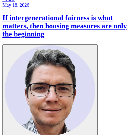
May 18, 2026
If intergenerational fairness is what
matters, then housing measures are only
the beginning​​​​‌ ‍ ​‍​‍‌‍ ‌ ​‍‌‍‍‌‌‍‌ ‌‍‍‌‌‍ ‍​‍​‍​ ‍‍​‍​‍‌ ​ ‌‍​‌‌‍ ‍‌‍‍‌‌ ‌​‌ ‍‌​‍ ‍‌‍‍‌‌‍ ​‍​‍​‍ ​​‍​‍‌‍‍​‌ ​‍‌‍‌‌‌‍‌‍​‍​‍​ ‍‍​‍​‍‌‍‍​‌ ‌​‌ ‌​‌ ​​​ ‍‍​‍ ​‍ ‌‍ ​‌‍ ‌‍​ ‌‍​‌‌‍ ​‌‍‍​‌‍ ‌ ​ ‌ ‌​​ ‍‍​ ​ ​ ​ ​ ​ ​ ​ ​‍ ‌‍‍‌‌‍ ‍‌ ‌​‌‍‌‌‌‍ ‍‌ ‌​​‍ ‌‍‌‌‌‍‌​‌‍‍‌‌ ‌​​‍ ‌‍ ‌‌‍ ‌‍‌​‌‍‌‌​ ‌‌ ​​‌ ​‍‌‍‌‌‌ ​ ‌‍‌‌‌‍ ‍‌ ‌​‌‍​‌‌ ‌​‌‍‍‌‌‍ ‌‍ ‍​ ‍ ‌‍‍‌‌‍‌​​ ‌​ ‌‌‌‍​‌​ ‌‍​ ‌‌‌‍​‌​ ‌‌​ ‌‍​ ​​​‍ ‌‌‍​‌‌‍‌‌​ ‍​‌‍​‌​‍ ‌​ ‌​​ ‌‌​ ‌‍‌‍‌‍​‍ ‌‌‍​‌​ ‌​​ ‌ ​ ‌​​‍ ‌​ ‌‍‌‍‌‍‌‍​‍‌‍​‌​ ‌​​ ​‍​ ‍‌​ ‌‌​ ​ ​ ‌​​ ‌ ​ ​‍​ ‍ ‌ ‌​‌ ‍‌‌ ​​‌‍‌‌​ ‌‌‍ ‍‌‍‌‌‌ ‌ ‌ ​ ​ ‍ ‌ ​​‌‍​‌‌ ‌​‌‍‍​​ ‌‌ ‌​‌‍‍‌‌ ‌​‌‍ ​‌‍‌‌​ ‌‍​‍‌‍​‌‌ ​ ‌‍‌‌‌‌‌‌‌ ​‍‌‍ ​​ ‌‌‍‍​‌ ‌​‌ ‌​‌ ​​​‍‌‌​ ​ ‌​​‌​‍‌‌​ ​‍‌​‌‍​‍‌‌​ ​‍‌​‌‍‌‍ ​‌‍ ‌‍​ ‌‍​‌‌‍ ​‌‍‍​‌‍ ‌ ​ ‌ ‌​​‍‌‌​ ​ ‌​​‌​ ​ ​ ​ ​ ​ ​ ​ ​‍‌‍‌‍‍‌‌‍‌​​ ‌​ ‌‌‌‍​‌​ ‌‍​ ‌‌‌‍​‌​ ‌‌​ ‌‍​ ​​​‍ ‌‌‍​‌‌‍‌‌​ ‍​‌‍​‌​‍ ‌​ ‌​​ ‌‌​ ‌‍‌‍‌‍​‍ ‌‌‍​‌​ ‌​​ ‌ ​ ‌​​‍ ‌​ ‌‍‌‍‌‍‌‍​‍‌‍​‌​ ‌​​ ​‍​ ‍‌​ ‌‌​ ​ ​ ‌​​ ‌ ​ ​‍​‍‌‍‌ ‌​‌ ‍‌‌ ​​‌‍‌‌​ ‌‌‍ ‍‌‍‌‌‌ ‌ ‌ ​ ​‍‌‍‌ ​​‌‍​‌‌ ‌​‌‍‍​​ ‌‌ ‌​‌‍‍‌‌ ‌​‌‍ ​‌‍‌‌​‍‌‍‌ ​​‌‍‌‌‌ ​‍‌ ​ ‌ ​​‌‍‌‌‌‍​ ‌ ‌​‌‍‍‌‌ ‌‍‌‍‌‌​ ‌‌ ​​‌ ‌‌‌‍​‍‌‍ ​‌‍‍‌‌ ​ ‌‍‍​‌‍‌‌‌‍‌​​‍​‍‌ ‌