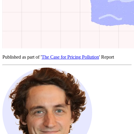
Published as part of '​​​​‌ ‍ ​‍​‍‌‍ ‌ ​‍‌‍‍‌‌‍‌ ‌‍‍‌‌‍ ‍​‍​‍​ ‍‍​‍​‍‌ ​ ‌‍​‌‌‍ ‍‌‍‍‌‌ ‌​‌ ‍‌​‍ ‍‌‍‍‌‌‍ ​‍​‍​‍ ​​‍​‍‌‍‍​‌ ​‍‌‍‌‌‌‍‌‍​‍​‍​ ‍‍​‍​‍‌‍‍​‌ ‌​‌ ‌​‌ ​​​ ‍‍​‍ ​‍ ‌‍ ​‌‍ ‌‍​ ‌‍​‌‌‍ ​‌‍‍​‌‍ ‌ ​ ‌ ‌​​ ‍‍​ ​ ​ ​ ​ ​ ​ ​ ​‍ ‌‍‍‌‌‍ ‍‌ ‌​‌‍‌‌‌‍ ‍‌ ‌​​‍ ‌‍‌‌‌‍‌​‌‍‍‌‌ ‌​​‍ ‌‍ ‌‌‍ ‌‍‌​‌‍‌‌​ ‌‌ ​​‌ ​‍‌‍‌‌‌ ​ ‌‍‌‌‌‍ ‍‌ ‌​‌‍​‌‌ ‌​‌‍‍‌‌‍ ‌‍ ‍​ ‍ ‌‍‍‌‌‍‌​​ ‌​ ​ ​ ​‍​ ​​‌‍‌​​ ​​‌‍‌‌​ ‍​‌‍​‌​‍ ‌​ ‌​​ ​‌​ ​‍‌‍​‌​‍ ‌​ ‌​​ ‌​​ ‌‌​ ​ ​‍ ‌‌‍​‍​ ​‌​ ‌​​ ​ ​‍ ‌​ ‌‍‌‍‌‌‌‍‌‌‌‍‌​​ ‌ ‌‍​‍‌‍​ ‌‍​‌‌‍‌‍​ ‌‌‌‍​ ‌‍‌‍​ ‍ ‌ ‌​‌ ‍‌‌ ​​‌‍‌‌​ ‌‌‍ ‍‌‍‌‌‌ ‌ ‌ ​ ​ ‍ ‌ ​​‌‍​‌‌ ‌​‌‍‍​​ ‌‌‍ ​‌‍ ‌‍​ ‌‍​‌‌ ‌​‌‍‍‌‌‍ ‌‍ ‍‌‌​‍‌‍‌‌‌‍‌‍‌‍‌‌‌ ​‍‌‍‌‌‌‍ ‍‌‍​ ‌‍‌‌​‍‌‌​ ‌‌‌​​‍‌‌ ‌‍‍ ‌‍‌‌‌ ‍‌​‍‌‌​ ​ ‌​‌​​‍‌‌​ ​ ‌​‌​​‍‌‌​ ​‍​ ​‍‌‍‌​​ ‌​​ ‍​​ ‌‍​ ​‌‌‍​ ‌‍‌​‌‍‌‌​ ‌ ‌‍‌‌​ ​‍‌‍​ ​‍‌‌​ ​‍​ ​‍​‍‌‌​ ‌‌‌​‌​​‍ ‍‌‍​ ‌‍‍​‌‍‍‌‌‍ ​‌‍‌​‌ ​‍‌‍‌‌‌‍ ‍​‍‌‌​ ‌‌‌​​‍‌‌ ‌‍‍ ‌‍‌‌‌ ‍‌​‍‌‌​ ​ ‌​‌​​‍‌‌​ ​ ‌​‌​​‍‌‌​ ​‍​ ​‍​ ​‌​ ‌​‌‍​‍​ ‌​​ ‌‌​ ​​‌‍​ ​ ‍‌​ ‍​​ ‍​​ ‌​​ ‌‍​‍‌‌​ ​‍​ ​‍​‍‌‌​ ‌‌‌​‌​​‍ ‍‌ ‌​‌‍‌‌‌ ‍​‌ ‌​​ ‌‍​‍‌‍​‌‌ ​ ‌‍‌‌‌‌‌‌‌ ​‍‌‍ ​​ ‌‌‍‍​‌ ‌​‌ ‌​‌ ​​​‍‌‌​ ​ ‌​​‌​‍‌‌​ ​‍‌​‌‍​‍‌‌​ ​‍‌​‌‍‌‍ ​‌‍ ‌‍​ ‌‍​‌‌‍ ​‌‍‍​‌‍ ‌ ​ ‌ ‌​​‍‌‌​ ​ ‌​​‌​ ​ ​ ​ ​ ​ ​ ​ ​‍‌‍‌‍‍‌‌‍‌​​ ‌​ ​ ​ ​‍​ ​​‌‍‌​​ ​​‌‍‌‌​ ‍​‌‍​‌​‍ ‌​ ‌​​ ​‌​ ​‍‌‍​‌​‍ ‌​ ‌​​ ‌​​ ‌‌​ ​ ​‍ ‌‌‍​‍​ ​‌​ ‌​​ ​ ​‍ ‌​ ‌‍‌‍‌‌‌‍‌‌‌‍‌​​ ‌ ‌‍​‍‌‍​ ‌‍​‌‌‍‌‍​ ‌‌‌‍​ ‌‍‌‍​‍‌‍‌ ‌​‌ ‍‌‌ ​​‌‍‌‌​ ‌‌‍ ‍‌‍‌‌‌ ‌ ‌ ​ ​‍‌‍‌ ​​‌‍​‌‌ ‌​‌‍‍​​ ‌‌‍ ​‌‍ ‌‍​ ‌‍​‌‌ ‌​‌‍‍‌‌‍ ‌‍ ‍‌‌​‍‌‍‌‌‌‍‌‍‌‍‌‌‌ ​‍‌‍‌‌‌‍ ‍‌‍​ ‌‍‌‌​‍‌‌​ ‌‌‌​​‍‌‌ ‌‍‍ ‌‍‌‌‌ ‍‌​‍‌‌​ ​ ‌​‌​​‍‌‌​ ​ ‌​‌​​‍‌‌​ ​‍​ ​‍‌‍‌​​ ‌​​ ‍​​ ‌‍​ ​‌‌‍​ ‌‍‌​‌‍‌‌​ ‌ ‌‍‌‌​ ​‍‌‍​ ​‍‌‌​ ​‍​ ​‍​‍‌‌​ ‌‌‌​‌​​‍ ‍‌‍​ ‌‍‍​‌‍‍‌‌‍ ​‌‍‌​‌ ​‍‌‍‌‌‌‍ ‍​‍‌‌​ ‌‌‌​​‍‌‌ ‌‍‍ ‌‍‌‌‌ ‍‌​‍‌‌​ ​ ‌​‌​​‍‌‌​ ​ ‌​‌​​‍‌‌​ ​‍​ ​‍​ ​‌​ ‌​‌‍​‍​ ‌​​ ‌‌​ ​​‌‍​ ​ ‍‌​ ‍​​ ‍​​ ‌​​ ‌‍​‍‌‌​ ​‍​ ​‍​‍‌‌​ ‌‌‌​‌​​‍ ‍‌ ‌​‌‍‌‌‌ ‍​‌ ‌​​‍‌‍‌ ​​‌‍‌‌‌ ​‍‌ ​ ‌ ​​‌‍‌‌‌‍​ ‌ ‌​‌‍‍‌‌ ‌‍‌‍‌‌​ ‌‌ ​​‌ ‌‌‌‍​‍‌‍ ​‌‍‍‌‌ ​ ‌‍‍​‌‍‌‌‌‍‌​​‍​‍‌ ‌
The Case for Pricing Pollution​​​​‌ ‍ ​‍​‍‌‍ ‌ ​‍‌‍‍‌‌‍‌ ‌‍‍‌‌‍ ‍​‍​‍​ ‍‍​‍​‍‌ ​ ‌‍​‌‌‍ ‍‌‍‍‌‌ ‌​‌ ‍‌​‍ ‍‌‍‍‌‌‍ ​‍​‍​‍ ​​‍​‍‌‍‍​‌ ​‍‌‍‌‌‌‍‌‍​‍​‍​ ‍‍​‍​‍‌‍‍​‌ ‌​‌ ‌​‌ ​​​ ‍‍​‍ ​‍ ‌‍ ​‌‍ ‌‍​ ‌‍​‌‌‍ ​‌‍‍​‌‍ ‌ ​ ‌ ‌​​ ‍‍​ ​ ​ ​ ​ ​ ​ ​ ​‍ ‌‍‍‌‌‍ ‍‌ ‌​‌‍‌‌‌‍ ‍‌ ‌​​‍ ‌‍‌‌‌‍‌​‌‍‍‌‌ ‌​​‍ ‌‍ ‌‌‍ ‌‍‌​‌‍‌‌​ ‌‌ ​​‌ ​‍‌‍‌‌‌ ​ ‌‍‌‌‌‍ ‍‌ ‌​‌‍​‌‌ ‌​‌‍‍‌‌‍ ‌‍ ‍​ ‍ ‌‍‍‌‌‍‌​​ ‌​ ​ ​ ​‍​ ​​‌‍‌​​ ​​‌‍‌‌​ ‍​‌‍​‌​‍ ‌​ ‌​​ ​‌​ ​‍‌‍​‌​‍ ‌​ ‌​​ ‌​​ ‌‌​ ​ ​‍ ‌‌‍​‍​ ​‌​ ‌​​ ​ ​‍ ‌​ ‌‍‌‍‌‌‌‍‌‌‌‍‌​​ ‌ ‌‍​‍‌‍​ ‌‍​‌‌‍‌‍​ ‌‌‌‍​ ‌‍‌‍​ ‍ ‌ ‌​‌ ‍‌‌ ​​‌‍‌‌​ ‌‌‍ ‍‌‍‌‌‌ ‌ ‌ ​ ​ ‍ ‌ ​​‌‍​‌‌ ‌​‌‍‍​​ ‌‌‍ ​‌‍ ‌‍​ ‌‍​‌‌ ‌​‌‍‍‌‌‍ ‌‍ ‍‌‌​‍‌‍‌‌‌‍‌‍‌‍‌‌‌ ​‍‌‍‌‌‌‍ ‍‌‍​ ‌‍‌‌​‍‌‌​ ‌‌‌​​‍‌‌ ‌‍‍ ‌‍‌‌‌ ‍‌​‍‌‌​ ​ ‌​‌​​‍‌‌​ ​ ‌​‌​​‍‌‌​ ​‍​ ​‍‌‍‌​​ ‌​​ ‍​​ ‌‍​ ​‌‌‍​ ‌‍‌​‌‍‌‌​ ‌ ‌‍‌‌​ ​‍‌‍​ ​‍‌‌​ ​‍​ ​‍​‍‌‌​ ‌‌‌​‌​​‍ ‍‌‍​ ‌‍‍​‌‍‍‌‌‍ ​‌‍‌​‌ ​‍‌‍‌‌‌‍ ‍​‍‌‌​ ‌‌‌​​‍‌‌ ‌‍‍ ‌‍‌‌‌ ‍‌​‍‌‌​ ​ ‌​‌​​‍‌‌​ ​ ‌​‌​​‍‌‌​ ​‍​ ​‍​ ‍​​ ​​‌‍‌‍​ ‍​​ ‍‌‌‍​‌​ ​‍​ ‌‌​ ​ ​ ​‍‌‍‌‍‌‍​‍​‍‌‌​ ​‍​ ​‍​‍‌‌​ ‌‌‌​‌​​‍ ‍‌ ‌​‌‍‌‌‌ ‍​‌ ‌​​ ‌‍​‍‌‍​‌‌ ​ ‌‍‌‌‌‌‌‌‌ ​‍‌‍ ​​ ‌‌‍‍​‌ ‌​‌ ‌​‌ ​​​‍‌‌​ ​ ‌​​‌​‍‌‌​ ​‍‌​‌‍​‍‌‌​ ​‍‌​‌‍‌‍ ​‌‍ ‌‍​ ‌‍​‌‌‍ ​‌‍‍​‌‍ ‌ ​ ‌ ‌​​‍‌‌​ ​ ‌​​‌​ ​ ​ ​ ​ ​ ​ ​ ​‍‌‍‌‍‍‌‌‍‌​​ ‌​ ​ ​ ​‍​ ​​‌‍‌​​ ​​‌‍‌‌​ ‍​‌‍​‌​‍ ‌​ ‌​​ ​‌​ ​‍‌‍​‌​‍ ‌​ ‌​​ ‌​​ ‌‌​ ​ ​‍ ‌‌‍​‍​ ​‌​ ‌​​ ​ ​‍ ‌​ ‌‍‌‍‌‌‌‍‌‌‌‍‌​​ ‌ ‌‍​‍‌‍​ ‌‍​‌‌‍‌‍​ ‌‌‌‍​ ‌‍‌‍​‍‌‍‌ ‌​‌ ‍‌‌ ​​‌‍‌‌​ ‌‌‍ ‍‌‍‌‌‌ ‌ ‌ ​ ​‍‌‍‌ ​​‌‍​‌‌ ‌​‌‍‍​​ ‌‌‍ ​‌‍ ‌‍​ ‌‍​‌‌ ‌​‌‍‍‌‌‍ ‌‍ ‍‌‌​‍‌‍‌‌‌‍‌‍‌‍‌‌‌ ​‍‌‍‌‌‌‍ ‍‌‍​ ‌‍‌‌​‍‌‌​ ‌‌‌​​‍‌‌ ‌‍‍ ‌‍‌‌‌ ‍‌​‍‌‌​ ​ ‌​‌​​‍‌‌​ ​ ‌​‌​​‍‌‌​ ​‍​ ​‍‌‍‌​​ ‌​​ ‍​​ ‌‍​ ​‌‌‍​ ‌‍‌​‌‍‌‌​ ‌ ‌‍‌‌​ ​‍‌‍​ ​‍‌‌​ ​‍​ ​‍​‍‌‌​ ‌‌‌​‌​​‍ ‍‌‍​ ‌‍‍​‌‍‍‌‌‍ ​‌‍‌​‌ ​‍‌‍‌‌‌‍ ‍​‍‌‌​ ‌‌‌​​‍‌‌ ‌‍‍ ‌‍‌‌‌ ‍‌​‍‌‌​ ​ ‌​‌​​‍‌‌​ ​ ‌​‌​​‍‌‌​ ​‍​ ​‍​ ‍​​ ​​‌‍‌‍​ ‍​​ ‍‌‌‍​‌​ ​‍​ ‌‌​ ​ ​ ​‍‌‍‌‍‌‍​‍​‍‌‌​ ​‍​ ​‍​‍‌‌​ ‌‌‌​‌​​‍ ‍‌ ‌​‌‍‌‌‌ ‍​‌ ‌​​‍‌‍‌ ​​‌‍‌‌‌ ​‍‌ ​ ‌ ​​‌‍‌‌‌‍​ ‌ ‌​‌‍‍‌‌ ‌‍‌‍‌‌​ ‌‌ ​​‌ ‌‌‌‍​‍‌‍ ​‌‍‍‌‌ ​ ‌‍‍​‌‍‌‌‌‍‌​​‍​‍‌ ‌
' Report​​​​‌ ‍ ​‍​‍‌‍ ‌ ​‍‌‍‍‌‌‍‌ ‌‍‍‌‌‍ ‍​‍​‍​ ‍‍​‍​‍‌ ​ ‌‍​‌‌‍ ‍‌‍‍‌‌ ‌​‌ ‍‌​‍ ‍‌‍‍‌‌‍ ​‍​‍​‍ ​​‍​‍‌‍‍​‌ ​‍‌‍‌‌‌‍‌‍​‍​‍​ ‍‍​‍​‍‌‍‍​‌ ‌​‌ ‌​‌ ​​​ ‍‍​‍ ​‍ ‌‍ ​‌‍ ‌‍​ ‌‍​‌‌‍ ​‌‍‍​‌‍ ‌ ​ ‌ ‌​​ ‍‍​ ​ ​ ​ ​ ​ ​ ​ ​‍ ‌‍‍‌‌‍ ‍‌ ‌​‌‍‌‌‌‍ ‍‌ ‌​​‍ ‌‍‌‌‌‍‌​‌‍‍‌‌ ‌​​‍ ‌‍ ‌‌‍ ‌‍‌​‌‍‌‌​ ‌‌ ​​‌ ​‍‌‍‌‌‌ ​ ‌‍‌‌‌‍ ‍‌ ‌​‌‍​‌‌ ‌​‌‍‍‌‌‍ ‌‍ ‍​ ‍ ‌‍‍‌‌‍‌​​ ‌​ ​ ​ ​‍​ ​​‌‍‌​​ ​​‌‍‌‌​ ‍​‌‍​‌​‍ ‌​ ‌​​ ​‌​ ​‍‌‍​‌​‍ ‌​ ‌​​ ‌​​ ‌‌​ ​ ​‍ ‌‌‍​‍​ ​‌​ ‌​​ ​ ​‍ ‌​ ‌‍‌‍‌‌‌‍‌‌‌‍‌​​ ‌ ‌‍​‍‌‍​ ‌‍​‌‌‍‌‍​ ‌‌‌‍​ ‌‍‌‍​ ‍ ‌ ‌​‌ ‍‌‌ ​​‌‍‌‌​ ‌‌‍ ‍‌‍‌‌‌ ‌ ‌ ​ ​ ‍ ‌ ​​‌‍​‌‌ ‌​‌‍‍​​ ‌‌‍ ​‌‍ ‌‍​ ‌‍​‌‌ ‌​‌‍‍‌‌‍ ‌‍ ‍‌‌​‍‌‍‌‌‌‍‌‍‌‍‌‌‌ ​‍‌‍‌‌‌‍ ‍‌‍​ ‌‍‌‌​‍‌‌​ ‌‌‌​​‍‌‌ ‌‍‍ ‌‍‌‌‌ ‍‌​‍‌‌​ ​ ‌​‌​​‍‌‌​ ​ ‌​‌​​‍‌‌​ ​‍​ ​‍‌‍‌​​ ‌​​ ‍​​ ‌‍​ ​‌‌‍​ ‌‍‌​‌‍‌‌​ ‌ ‌‍‌‌​ ​‍‌‍​ ​‍‌‌​ ​‍​ ​‍​‍‌‌​ ‌‌‌​‌​​‍ ‍‌‍​ ‌‍‍​‌‍‍‌‌‍ ​‌‍‌​‌ ​‍‌‍‌‌‌‍ ‍​‍‌‌​ ‌‌‌​​‍‌‌ ‌‍‍ ‌‍‌‌‌ ‍‌​‍‌‌​ ​ ‌​‌​​‍‌‌​ ​ ‌​‌​​‍‌‌​ ​‍​ ​‍‌‍​ ​ ‌‌​ ‌​‌‍‌​​ ‌​​ ‍‌​ ​‌​ ‍‌​ ‌‌​ ‍‌‌‍‌‌​ ​‍​‍‌‌​ ​‍​ ​‍​‍‌‌​ ‌‌‌​‌​​‍ ‍‌ ‌​‌‍‌‌‌ ‍​‌ ‌​​ ‌‍​‍‌‍​‌‌ ​ ‌‍‌‌‌‌‌‌‌ ​‍‌‍ ​​ ‌‌‍‍​‌ ‌​‌ ‌​‌ ​​​‍‌‌​ ​ ‌​​‌​‍‌‌​ ​‍‌​‌‍​‍‌‌​ ​‍‌​‌‍‌‍ ​‌‍ ‌‍​ ‌‍​‌‌‍ ​‌‍‍​‌‍ ‌ ​ ‌ ‌​​‍‌‌​ ​ ‌​​‌​ ​ ​ ​ ​ ​ ​ ​ ​‍‌‍‌‍‍‌‌‍‌​​ ‌​ ​ ​ ​‍​ ​​‌‍‌​​ ​​‌‍‌‌​ ‍​‌‍​‌​‍ ‌​ ‌​​ ​‌​ ​‍‌‍​‌​‍ ‌​ ‌​​ ‌​​ ‌‌​ ​ ​‍ ‌‌‍​‍​ ​‌​ ‌​​ ​ ​‍ ‌​ ‌‍‌‍‌‌‌‍‌‌‌‍‌​​ ‌ ‌‍​‍‌‍​ ‌‍​‌‌‍‌‍​ ‌‌‌‍​ ‌‍‌‍​‍‌‍‌ ‌​‌ ‍‌‌ ​​‌‍‌‌​ ‌‌‍ ‍‌‍‌‌‌ ‌ ‌ ​ ​‍‌‍‌ ​​‌‍​‌‌ ‌​‌‍‍​​ ‌‌‍ ​‌‍ ‌‍​ ‌‍​‌‌ ‌​‌‍‍‌‌‍ ‌‍ ‍‌‌​‍‌‍‌‌‌‍‌‍‌‍‌‌‌ ​‍‌‍‌‌‌‍ ‍‌‍​ ‌‍‌‌​‍‌‌​ ‌‌‌​​‍‌‌ ‌‍‍ ‌‍‌‌‌ ‍‌​‍‌‌​ ​ ‌​‌​​‍‌‌​ ​ ‌​‌​​‍‌‌​ ​‍​ ​‍‌‍‌​​ ‌​​ ‍​​ ‌‍​ ​‌‌‍​ ‌‍‌​‌‍‌‌​ ‌ ‌‍‌‌​ ​‍‌‍​ ​‍‌‌​ ​‍​ ​‍​‍‌‌​ ‌‌‌​‌​​‍ ‍‌‍​ ‌‍‍​‌‍‍‌‌‍ ​‌‍‌​‌ ​‍‌‍‌‌‌‍ ‍​‍‌‌​ ‌‌‌​​‍‌‌ ‌‍‍ ‌‍‌‌‌ ‍‌​‍‌‌​ ​ ‌​‌​​‍‌‌​ ​ ‌​‌​​‍‌‌​ ​‍​ ​‍‌‍​ ​ ‌‌​ ‌​‌‍‌​​ ‌​​ ‍‌​ ​‌​ ‍‌​ ‌‌​ ‍‌‌‍‌‌​ ​‍​‍‌‌​ ​‍​ ​‍​‍‌‌​ ‌‌‌​‌​​‍ ‍‌ ‌​‌‍‌‌‌ ‍​‌ ‌​​‍‌‍‌ ​​‌‍‌‌‌ ​‍‌ ​ ‌ ​​‌‍‌‌‌‍​ ‌ ‌​‌‍‍‌‌ ‌‍‌‍‌‌​ ‌‌ ​​‌ ‌‌‌‍​‍‌‍ ​‌‍‍‌‌ ​ ‌‍‍​‌‍‌‌‌‍‌​​‍​‍‌ ‌