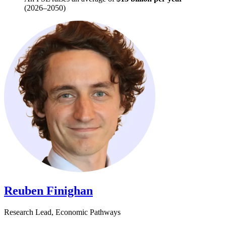
(2026–2050)​​​​‌ ‍ ​‍​‍‌‍ ‌ ​‍‌‍‍‌‌‍‌ ‌‍‍‌‌‍ ‍​‍​‍​ ‍‍​‍​‍‌ ​ ‌‍​‌‌‍ ‍‌‍‍‌‌ ‌​‌ ‍‌​‍ ‍‌‍‍‌‌‍ ​‍​‍​‍ ​​‍​‍‌‍‍​‌ ​‍‌‍‌‌‌‍‌‍​‍​‍​ ‍‍​‍​‍‌‍‍​‌ ‌​‌ ‌​‌ ​​​ ‍‍​‍ ​‍ ‌‍ ​‌‍ ‌‍​ ‌‍​‌‌‍ ​‌‍‍​‌‍ ‌ ​ ‌ ‌​​ ‍‍​ ​ ​ ​ ​ ​ ​ ​ ​‍ ‌‍‍‌‌‍ ‍‌ ‌​‌‍‌‌‌‍ ‍‌ ‌​​‍ ‌‍‌‌‌‍‌​‌‍‍‌‌ ‌​​‍ ‌‍ ‌‌‍ ‌‍‌​‌‍‌‌​ ‌‌ ​​‌ ​‍‌‍‌‌‌ ​ ‌‍‌‌‌‍ ‍‌ ‌​‌‍​‌‌ ‌​‌‍‍‌‌‍ ‌‍ ‍​ ‍ ‌‍‍‌‌‍‌​​ ‌​ ​ ​ ​‍​ ​​‌‍‌​​ ​​‌‍‌‌​ ‍​‌‍​‌​‍ ‌​ ‌​​ ​‌​ ​‍‌‍​‌​‍ ‌​ ‌​​ ‌​​ ‌‌​ ​ ​‍ ‌‌‍​‍​ ​‌​ ‌​​ ​ ​‍ ‌​ ‌‍‌‍‌‌‌‍‌‌‌‍‌​​ ‌ ‌‍​‍‌‍​ ‌‍​‌‌‍‌‍​ ‌‌‌‍​ ‌‍‌‍​ ‍ ‌ ‌​‌ ‍‌‌ ​​‌‍‌‌​ ‌‌‍ ‍‌‍‌‌‌ ‌ ‌ ​ ​ ‍ ‌ ​​‌‍​‌‌ ‌​‌‍‍​​ ‌‌‍​ ‌‍ ‌‍ ‍‌ ‌​‌‍‌‌‌‍ ‍‌ ‌​​‍‌‌​ ‌‌‌​​‍‌‌ ‌‍‍ ‌‍‌‌‌ ‍‌​‍‌‌​ ​ ‌​‌​​‍‌‌​ ​ ‌​‌​​‍‌‌​ ​‍​ ​‍​ ‌​​ ‍​​ ​‌​ ​ ​ ​‌​ ​ ​ ‌ ‌‍​ ​ ​‌​ ‌​​ ​ ‌‍​‌​‍‌‌​ ​‍​ ​‍​‍‌‌​ ‌‌‌​‌​​‍ ‍‌ ​‍‌‍ ‌ ‌ ‌ ​ ​‍‌‌​ ‌‌‌​​‍‌‌ ‌‍‍ ‌‍‌‌‌ ‍‌​‍‌‌​ ​ ‌​‌​​‍‌‌​ ​ ‌​‌​​‍‌‌​ ​‍​ ​‍​ ‌‌‌‍‌‌​ ‍‌​ ‌ ​ ‌‌​ ‍‌​ ‍​‌‍‌‌​ ‌‌​ ​‍​ ‍​‌‍‌​​‍‌‌​ ​‍​ ​‍​‍‌‌​ ‌‌‌​‌​​‍ ‍‌ ‌‍‌‍​‌‌‍ ​‌ ‌‌‌‍‌‌​‍‌‌​ ‌‌‌​​‍‌‌ ‌‍‍ ‌‍‌‌‌ ‍‌​‍‌‌​ ​ ‌​‌​​‍‌‌​ ​ ‌​‌​​‍‌‌​ ​‍​ ​‍​ ​ ‌‍‌‌​ ​ ​ ‌‌​ ‍​​ ‌‍​ ‍‌‌‍‌‌​ ‌‌​ ‌‌‌‍‌‍‌‍‌​​‍‌‌​ ​‍​ ​‍​‍‌‌​ ‌‌‌​‌​​‍ ‍‌‍​ ‌‍‍​‌‍‍‌‌‍ ​‌‍‌​‌ ​‍‌‍‌‌‌‍ ‍​‍‌‌​ ‌‌‌​​‍‌‌ ‌‍‍ ‌‍‌‌‌ ‍‌​‍‌‌​ ​ ‌​‌​​‍‌‌​ ​ ‌​‌​​‍‌‌​ ​‍​ ​‍‌‍‌‌‌‍‌‍​ ‍‌​ ​​​ ‌​​ ​‍​ ‌ ​ ‍​​ ​‌​ ​​​ ​​​ ‌ ​‍‌‌​ ​‍​ ​‍​‍‌‌​ ‌‌‌​‌​​‍ ‍‌ ‌​‌‍‌‌‌ ‍​‌ ‌​​ ‌‍​‍‌‍​‌‌ ​ ‌‍‌‌‌‌‌‌‌ ​‍‌‍ ​​ ‌‌‍‍​‌ ‌​‌ ‌​‌ ​​​‍‌‌​ ​ ‌​​‌​‍‌‌​ ​‍‌​‌‍​‍‌‌​ ​‍‌​‌‍‌‍ ​‌‍ ‌‍​ ‌‍​‌‌‍ ​‌‍‍​‌‍ ‌ ​ ‌ ‌​​‍‌‌​ ​ ‌​​‌​ ​ ​ ​ ​ ​ ​ ​ ​‍‌‍‌‍‍‌‌‍‌​​ ‌​ ​ ​ ​‍​ ​​‌‍‌​​ ​​‌‍‌‌​ ‍​‌‍​‌​‍ ‌​ ‌​​ ​‌​ ​‍‌‍​‌​‍ ‌​ ‌​​ ‌​​ ‌‌​ ​ ​‍ ‌‌‍​‍​ ​‌​ ‌​​ ​ ​‍ ‌​ ‌‍‌‍‌‌‌‍‌‌‌‍‌​​ ‌ ‌‍​‍‌‍​ ‌‍​‌‌‍‌‍​ ‌‌‌‍​ ‌‍‌‍​‍‌‍‌ ‌​‌ ‍‌‌ ​​‌‍‌‌​ ‌‌‍ ‍‌‍‌‌‌ ‌ ‌ ​ ​‍‌‍‌ ​​‌‍​‌‌ ‌​‌‍‍​​ ‌‌‍​ ‌‍ ‌‍ ‍‌ ‌​‌‍‌‌‌‍ ‍‌ ‌​​‍‌‌​ ‌‌‌​​‍‌‌ ‌‍‍ ‌‍‌‌‌ ‍‌​‍‌‌​ ​ ‌​‌​​‍‌‌​ ​ ‌​‌​​‍‌‌​ ​‍​ ​‍​ ‌​​ ‍​​ ​‌​ ​ ​ ​‌​ ​ ​ ‌ ‌‍​ ​ ​‌​ ‌​​ ​ ‌‍​‌​‍‌‌​ ​‍​ ​‍​‍‌‌​ ‌‌‌​‌​​‍ ‍‌ ​‍‌‍ ‌ ‌ ‌ ​ ​‍‌‌​ ‌‌‌​​‍‌‌ ‌‍‍ ‌‍‌‌‌ ‍‌​‍‌‌​ ​ ‌​‌​​‍‌‌​ ​ ‌​‌​​‍‌‌​ ​‍​ ​‍​ ‌‌‌‍‌‌​ ‍‌​ ‌ ​ ‌‌​ ‍‌​ ‍​‌‍‌‌​ ‌‌​ ​‍​ ‍​‌‍‌​​‍‌‌​ ​‍​ ​‍​‍‌‌​ ‌‌‌​‌​​‍ ‍‌ ‌‍‌‍​‌‌‍ ​‌ ‌‌‌‍‌‌​‍‌‌​ ‌‌‌​​‍‌‌ ‌‍‍ ‌‍‌‌‌ ‍‌​‍‌‌​ ​ ‌​‌​​‍‌‌​ ​ ‌​‌​​‍‌‌​ ​‍​ ​‍​ ​ ‌‍‌‌​ ​ ​ ‌‌​ ‍​​ ‌‍​ ‍‌‌‍‌‌​ ‌‌​ ‌‌‌‍‌‍‌‍‌​​‍‌‌​ ​‍​ ​‍​‍‌‌​ ‌‌‌​‌​​‍ ‍‌‍​ ‌‍‍​‌‍‍‌‌‍ ​‌‍‌​‌ ​‍‌‍‌‌‌‍ ‍​‍‌‌​ ‌‌‌​​‍‌‌ ‌‍‍ ‌‍‌‌‌ ‍‌​‍‌‌​ ​ ‌​‌​​‍‌‌​ ​ ‌​‌​​‍‌‌​ ​‍​ ​‍‌‍‌‌‌‍‌‍​ ‍‌​ ​​​ ‌​​ ​‍​ ‌ ​ ‍​​ ​‌​ ​​​ ​​​ ‌ ​‍‌‌​ ​‍​ ​‍​‍‌‌​ ‌‌‌​‌​​‍ ‍‌ ‌​‌‍‌‌‌ ‍​‌ ‌​​‍‌‍‌ ​​‌‍‌‌‌ ​‍‌ ​ ‌ ​​‌‍‌‌‌‍​ ‌ ‌​‌‍‍‌‌ ‌‍‌‍‌‌​ ‌‌ ​​‌ ‌‌‌‍​‍‌‍ ​‌‍‍‌‌ ​ ‌‍‍​‌‍‌‌‌‍‌​​‍​‍‌ ‌
Reuben Finighan​​​​‌ ‍ ​‍​‍‌‍ ‌ ​‍‌‍‍‌‌‍‌ ‌‍‍‌‌‍ ‍​‍​‍​ ‍‍​‍​‍‌ ​ ‌‍​‌‌‍ ‍‌‍‍‌‌ ‌​‌ ‍‌​‍ ‍‌‍‍‌‌‍ ​‍​‍​‍ ​​‍​‍‌‍‍​‌ ​‍‌‍‌‌‌‍‌‍​‍​‍​ ‍‍​‍​‍‌‍‍​‌ ‌​‌ ‌​‌ ​​​ ‍‍​‍ ​‍ ‌‍ ​‌‍ ‌‍​ ‌‍​‌‌‍ ​‌‍‍​‌‍ ‌ ​ ‌ ‌​​ ‍‍​ ​ ​ ​ ​ ​ ​ ​ ​‍ ‌‍‍‌‌‍ ‍‌ ‌​‌‍‌‌‌‍ ‍‌ ‌​​‍ ‌‍‌‌‌‍‌​‌‍‍‌‌ ‌​​‍ ‌‍ ‌‌‍ ‌‍‌​‌‍‌‌​ ‌‌ ​​‌ ​‍‌‍‌‌‌ ​ ‌‍‌‌‌‍ ‍‌ ‌​‌‍​‌‌ ‌​‌‍‍‌‌‍ ‌‍ ‍​ ‍ ‌‍‍‌‌‍‌​​ ‌​ ‌​​ ‍​​ ‌‌‌‍​ ​ ​‍​ ‌ ​ ‌ ​ ‌​​‍ ‌​ ​ ​ ​‌​ ​ ​ ​ ​‍ ‌​ ‌​‌‍​ ​ ​ ​ ‌​​‍ ‌‌‍​‍​ ‍​​ ​‌‌‍​‍​‍ ‌​ ‌‌​ ‌ ​ ​‌​ ‍‌​ ​‌‌‍‌​‌‍​‍​ ‌‍​ ‌​‌‍​‌‌‍‌‌‌‍‌​​ ‍ ‌ ‌​‌ ‍‌‌ ​​‌‍‌‌​ ‌‌‍​‌‌ ‌‌‌ ‌​‌‍‍​‌‍ ‌ ​‍​ ‍ ‌ ​​‌‍​‌‌ ‌​‌‍‍​​ ‌‌‍ ‍‌‍​‌‌‍ ‌‌‍‌‌​ ‌‍​‍‌‍​‌‌ ​ ‌‍‌‌‌‌‌‌‌ ​‍‌‍ ​​ ‌‌‍‍​‌ ‌​‌ ‌​‌ ​​​‍‌‌​ ​ ‌​​‌​‍‌‌​ ​‍‌​‌‍​‍‌‌​ ​‍‌​‌‍‌‍ ​‌‍ ‌‍​ ‌‍​‌‌‍ ​‌‍‍​‌‍ ‌ ​ ‌ ‌​​‍‌‌​ ​ ‌​​‌​ ​ ​ ​ ​ ​ ​ ​ ​‍‌‍‌‍‍‌‌‍‌​​ ‌​ ‌​​ ‍​​ ‌‌‌‍​ ​ ​‍​ ‌ ​ ‌ ​ ‌​​‍ ‌​ ​ ​ ​‌​ ​ ​ ​ ​‍ ‌​ ‌​‌‍​ ​ ​ ​ ‌​​‍ ‌‌‍​‍​ ‍​​ ​‌‌‍​‍​‍ ‌​ ‌‌​ ‌ ​ ​‌​ ‍‌​ ​‌‌‍‌​‌‍​‍​ ‌‍​ ‌​‌‍​‌‌‍‌‌‌‍‌​​‍‌‍‌ ‌​‌ ‍‌‌ ​​‌‍‌‌​ ‌‌‍​‌‌ ‌‌‌ ‌​‌‍‍​‌‍ ‌ ​‍​‍‌‍‌ ​​‌‍​‌‌ ‌​‌‍‍​​ ‌‌‍ ‍‌‍​‌‌‍ ‌‌‍‌‌​‍‌‍‌ ​​‌‍‌‌‌ ​‍‌ ​ ‌ ​​‌‍‌‌‌‍​ ‌ ‌​‌‍‍‌‌ ‌‍‌‍‌‌​ ‌‌ ​​‌ ‌‌‌‍​‍‌‍ ​‌‍‍‌‌ ​ ‌‍‍​‌‍‌‌‌‍‌​​‍​‍‌ ‌
Research Lead, Economic Pathways​​​​‌ ‍ ​‍​‍‌‍ ‌ ​‍‌‍‍‌‌‍‌ ‌‍‍‌‌‍ ‍​‍​‍​ ‍‍​‍​‍‌ ​ ‌‍​‌‌‍ ‍‌‍‍‌‌ ‌​‌ ‍‌​‍ ‍‌‍‍‌‌‍ ​‍​‍​‍ ​​‍​‍‌‍‍​‌ ​‍‌‍‌‌‌‍‌‍​‍​‍​ ‍‍​‍​‍‌‍‍​‌ ‌​‌ ‌​‌ ​​​ ‍‍​‍ ​‍ ‌‍ ​‌‍ ‌‍​ ‌‍​‌‌‍ ​‌‍‍​‌‍ ‌ ​ ‌ ‌​​ ‍‍​ ​ ​ ​ ​ ​ ​ ​ ​‍ ‌‍‍‌‌‍ ‍‌ ‌​‌‍‌‌‌‍ ‍‌ ‌​​‍ ‌‍‌‌‌‍‌​‌‍‍‌‌ ‌​​‍ ‌‍ ‌‌‍ ‌‍‌​‌‍‌‌​ ‌‌ ​​‌ ​‍‌‍‌‌‌ ​ ‌‍‌‌‌‍ ‍‌ ‌​‌‍​‌‌ ‌​‌‍‍‌‌‍ ‌‍ ‍​ ‍ ‌‍‍‌‌‍‌​​ ‌​ ‌​​ ‍​​ ‌‌‌‍​ ​ ​‍​ ‌ ​ ‌ ​ ‌​​‍ ‌​ ​ ​ ​‌​ ​ ​ ​ ​‍ ‌​ ‌​‌‍​ ​ ​ ​ ‌​​‍ ‌‌‍​‍​ ‍​​ ​‌‌‍​‍​‍ ‌​ ‌‌​ ‌ ​ ​‌​ ‍‌​ ​‌‌‍‌​‌‍​‍​ ‌‍​ ‌​‌‍​‌‌‍‌‌‌‍‌​​ ‍ ‌ ‌​‌ ‍‌‌ ​​‌‍‌‌​ ‌‌‍​‌‌ ‌‌‌ ‌​‌‍‍​‌‍ ‌ ​‍​ ‍ ‌ ​​‌‍​‌‌ ‌​‌‍‍​​ ‌‌ ‌​‌‍‍‌‌ ‌​‌‍ ​‌‍‌‌​ ‌‍​‍‌‍​‌‌ ​ ‌‍‌‌‌‌‌‌‌ ​‍‌‍ ​​ ‌‌‍‍​‌ ‌​‌ ‌​‌ ​​​‍‌‌​ ​ ‌​​‌​‍‌‌​ ​‍‌​‌‍​‍‌‌​ ​‍‌​‌‍‌‍ ​‌‍ ‌‍​ ‌‍​‌‌‍ ​‌‍‍​‌‍ ‌ ​ ‌ ‌​​‍‌‌​ ​ ‌​​‌​ ​ ​ ​ ​ ​ ​ ​ ​‍‌‍‌‍‍‌‌‍‌​​ ‌​ ‌​​ ‍​​ ‌‌‌‍​ ​ ​‍​ ‌ ​ ‌ ​ ‌​​‍ ‌​ ​ ​ ​‌​ ​ ​ ​ ​‍ ‌​ ‌​‌‍​ ​ ​ ​ ‌​​‍ ‌‌‍​‍​ ‍​​ ​‌‌‍​‍​‍ ‌​ ‌‌​ ‌ ​ ​‌​ ‍‌​ ​‌‌‍‌​‌‍​‍​ ‌‍​ ‌​‌‍​‌‌‍‌‌‌‍‌​​‍‌‍‌ ‌​‌ ‍‌‌ ​​‌‍‌‌​ ‌‌‍​‌‌ ‌‌‌ ‌​‌‍‍​‌‍ ‌ ​‍​‍‌‍‌ ​​‌‍​‌‌ ‌​‌‍‍​​ ‌‌ ‌​‌‍‍‌‌ ‌​‌‍ ​‌‍‌‌​‍‌‍‌ ​​‌‍‌‌‌ ​‍‌ ​ ‌ ​​‌‍‌‌‌‍​ ‌ ‌​‌‍‍‌‌ ‌‍‌‍‌‌​ ‌‌ ​​‌ ‌‌‌‍​‍‌‍ ​‌‍‍‌‌ ​ ‌‍‍​‌‍‌‌‌‍‌​​‍​‍‌ ‌