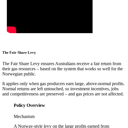
The Fair Share Levy​​​​‌ ‍ ​‍​‍‌‍ ‌ ​‍‌‍‍‌‌‍‌ ‌‍‍‌‌‍ ‍​‍​‍​ ‍‍​‍​‍‌ ​ ‌‍​‌‌‍ ‍‌‍‍‌‌ ‌​‌ ‍‌​‍ ‍‌‍‍‌‌‍ ​‍​‍​‍ ​​‍​‍‌‍‍​‌ ​‍‌‍‌‌‌‍‌‍​‍​‍​ ‍‍​‍​‍‌‍‍​‌ ‌​‌ ‌​‌ ​​​ ‍‍​‍ ​‍ ‌‍ ​‌‍ ‌‍​ ‌‍​‌‌‍ ​‌‍‍​‌‍ ‌ ​ ‌ ‌​​ ‍‍​ ​ ​ ​ ​ ​ ​ ​ ​‍ ‌‍‍‌‌‍ ‍‌ ‌​‌‍‌‌‌‍ ‍‌ ‌​​‍ ‌‍‌‌‌‍‌​‌‍‍‌‌ ‌​​‍ ‌‍ ‌‌‍ ‌‍‌​‌‍‌‌​ ‌‌ ​​‌ ​‍‌‍‌‌‌ ​ ‌‍‌‌‌‍ ‍‌ ‌​‌‍​‌‌ ‌​‌‍‍‌‌‍ ‌‍ ‍​ ‍ ‌‍‍‌‌‍‌​​ ‌​ ​ ​ ​‍​ ​​‌‍‌​​ ​​‌‍‌‌​ ‍​‌‍​‌​‍ ‌​ ‌​​ ​‌​ ​‍‌‍​‌​‍ ‌​ ‌​​ ‌​​ ‌‌​ ​ ​‍ ‌‌‍​‍​ ​‌​ ‌​​ ​ ​‍ ‌​ ‌‍‌‍‌‌‌‍‌‌‌‍‌​​ ‌ ‌‍​‍‌‍​ ‌‍​‌‌‍‌‍​ ‌‌‌‍​ ‌‍‌‍​ ‍ ‌ ‌​‌ ‍‌‌ ​​‌‍‌‌​ ‌‌‍ ‍‌‍‌‌‌ ‌ ‌ ​ ​ ‍ ‌ ​​‌‍​‌‌ ‌​‌‍‍​​ ‌‌‍​ ‌‍ ‌‍ ‍‌ ‌​‌‍‌‌‌‍ ‍‌ ‌​​‍‌‌​ ‌‌‌​​‍‌‌ ‌‍‍ ‌‍‌‌‌ ‍‌​‍‌‌​ ​ ‌​‌​​‍‌‌​ ​ ‌​‌​​‍‌‌​ ​‍​ ​‍​ ‌ ‌‍​‌​ ‌‌‌‍‌‍​ ‌​​ ​ ​ ‌ ​ ‍​‌‍‌‍​ ‌‍​ ​‌‌‍‌​​‍‌‌​ ​‍​ ​‍​‍‌‌​ ‌‌‌​‌​​‍ ‍‌‍​ ‌‍‍​‌‍‍‌‌‍ ​‌‍‌​‌ ​‍‌‍‌‌‌‍ ‍​‍‌‌​ ‌‌‌​​‍‌‌ ‌‍‍ ‌‍‌‌‌ ‍‌​‍‌‌​ ​ ‌​‌​​‍‌‌​ ​ ‌​‌​​‍‌‌​ ​‍​ ​‍‌‍​‌​ ‌‍​ ​‍​ ‌ ​ ​ ​ ​‍​ ‍‌‌‍​‌‌‍​‌‌‍‌‌​ ‌ ‌‍​‍​‍‌‌​ ​‍​ ​‍​‍‌‌​ ‌‌‌​‌​​‍ ‍‌ ‌​‌‍‌‌‌ ‍​‌ ‌​​ ‌‍​‍‌‍​‌‌ ​ ‌‍‌‌‌‌‌‌‌ ​‍‌‍ ​​ ‌‌‍‍​‌ ‌​‌ ‌​‌ ​​​‍‌‌​ ​ ‌​​‌​‍‌‌​ ​‍‌​‌‍​‍‌‌​ ​‍‌​‌‍‌‍ ​‌‍ ‌‍​ ‌‍​‌‌‍ ​‌‍‍​‌‍ ‌ ​ ‌ ‌​​‍‌‌​ ​ ‌​​‌​ ​ ​ ​ ​ ​ ​ ​ ​‍‌‍‌‍‍‌‌‍‌​​ ‌​ ​ ​ ​‍​ ​​‌‍‌​​ ​​‌‍‌‌​ ‍​‌‍​‌​‍ ‌​ ‌​​ ​‌​ ​‍‌‍​‌​‍ ‌​ ‌​​ ‌​​ ‌‌​ ​ ​‍ ‌‌‍​‍​ ​‌​ ‌​​ ​ ​‍ ‌​ ‌‍‌‍‌‌‌‍‌‌‌‍‌​​ ‌ ‌‍​‍‌‍​ ‌‍​‌‌‍‌‍​ ‌‌‌‍​ ‌‍‌‍​‍‌‍‌ ‌​‌ ‍‌‌ ​​‌‍‌‌​ ‌‌‍ ‍‌‍‌‌‌ ‌ ‌ ​ ​‍‌‍‌ ​​‌‍​‌‌ ‌​‌‍‍​​ ‌‌‍​ ‌‍ ‌‍ ‍‌ ‌​‌‍‌‌‌‍ ‍‌ ‌​​‍‌‌​ ‌‌‌​​‍‌‌ ‌‍‍ ‌‍‌‌‌ ‍‌​‍‌‌​ ​ ‌​‌​​‍‌‌​ ​ ‌​‌​​‍‌‌​ ​‍​ ​‍​ ‌ ‌‍​‌​ ‌‌‌‍‌‍​ ‌​​ ​ ​ ‌ ​ ‍​‌‍‌‍​ ‌‍​ ​‌‌‍‌​​‍‌‌​ ​‍​ ​‍​‍‌‌​ ‌‌‌​‌​​‍ ‍‌‍​ ‌‍‍​‌‍‍‌‌‍ ​‌‍‌​‌ ​‍‌‍‌‌‌‍ ‍​‍‌‌​ ‌‌‌​​‍‌‌ ‌‍‍ ‌‍‌‌‌ ‍‌​‍‌‌​ ​ ‌​‌​​‍‌‌​ ​ ‌​‌​​‍‌‌​ ​‍​ ​‍‌‍​‌​ ‌‍​ ​‍​ ‌ ​ ​ ​ ​‍​ ‍‌‌‍​‌‌‍​‌‌‍‌‌​ ‌ ‌‍​‍​‍‌‌​ ​‍​ ​‍​‍‌‌​ ‌‌‌​‌​​‍ ‍‌ ‌​‌‍‌‌‌ ‍​‌ ‌​​‍‌‍‌ ​​‌‍‌‌‌ ​‍‌ ​ ‌ ​​‌‍‌‌‌‍​ ‌ ‌​‌‍‍‌‌ ‌‍‌‍‌‌​ ‌‌ ​​‌ ‌‌‌‍​‍‌‍ ​‌‍‍‌‌ ​ ‌‍‍​‌‍‌‌‌‍‌​​‍​‍‌ ‌
The Fair Share Levy ensures Australians receive a fair return from
their gas resources – based on the system that works so well for the
Norwegian public.​​​​‌ ‍ ​‍​‍‌‍ ‌ ​‍‌‍‍‌‌‍‌ ‌‍‍‌‌‍ ‍​‍​‍​ ‍‍​‍​‍‌ ​ ‌‍​‌‌‍ ‍‌‍‍‌‌ ‌​‌ ‍‌​‍ ‍‌‍‍‌‌‍ ​‍​‍​‍ ​​‍​‍‌‍‍​‌ ​‍‌‍‌‌‌‍‌‍​‍​‍​ ‍‍​‍​‍‌‍‍​‌ ‌​‌ ‌​‌ ​​​ ‍‍​‍ ​‍ ‌‍ ​‌‍ ‌‍​ ‌‍​‌‌‍ ​‌‍‍​‌‍ ‌ ​ ‌ ‌​​ ‍‍​ ​ ​ ​ ​ ​ ​ ​ ​‍ ‌‍‍‌‌‍ ‍‌ ‌​‌‍‌‌‌‍ ‍‌ ‌​​‍ ‌‍‌‌‌‍‌​‌‍‍‌‌ ‌​​‍ ‌‍ ‌‌‍ ‌‍‌​‌‍‌‌​ ‌‌ ​​‌ ​‍‌‍‌‌‌ ​ ‌‍‌‌‌‍ ‍‌ ‌​‌‍​‌‌ ‌​‌‍‍‌‌‍ ‌‍ ‍​ ‍ ‌‍‍‌‌‍‌​​ ‌​ ​ ​ ​‍​ ​​‌‍‌​​ ​​‌‍‌‌​ ‍​‌‍​‌​‍ ‌​ ‌​​ ​‌​ ​‍‌‍​‌​‍ ‌​ ‌​​ ‌​​ ‌‌​ ​ ​‍ ‌‌‍​‍​ ​‌​ ‌​​ ​ ​‍ ‌​ ‌‍‌‍‌‌‌‍‌‌‌‍‌​​ ‌ ‌‍​‍‌‍​ ‌‍​‌‌‍‌‍​ ‌‌‌‍​ ‌‍‌‍​ ‍ ‌ ‌​‌ ‍‌‌ ​​‌‍‌‌​ ‌‌‍ ‍‌‍‌‌‌ ‌ ‌ ​ ​ ‍ ‌ ​​‌‍​‌‌ ‌​‌‍‍​​ ‌‌‍​ ‌‍ ‌‍ ‍‌ ‌​‌‍‌‌‌‍ ‍‌ ‌​​‍‌‌​ ‌‌‌​​‍‌‌ ‌‍‍ ‌‍‌‌‌ ‍‌​‍‌‌​ ​ ‌​‌​​‍‌‌​ ​ ‌​‌​​‍‌‌​ ​‍​ ​‍​ ​‍‌‍‌‌​ ​‌‌‍‌​​ ‌‍‌‍‌​​ ‌​‌‍​‌‌‍‌‌‌‍​‌​ ​‍​ ​​​‍‌‌​ ​‍​ ​‍​‍‌‌​ ‌‌‌​‌​​‍ ‍‌‍​ ‌‍‍​‌‍‍‌‌‍ ​‌‍‌​‌ ​‍‌‍‌‌‌‍ ‍​‍‌‌​ ‌‌‌​​‍‌‌ ‌‍‍ ‌‍‌‌‌ ‍‌​‍‌‌​ ​ ‌​‌​​‍‌‌​ ​ ‌​‌​​‍‌‌​ ​‍​ ​‍​ ​‍​ ​‍​ ‍​​ ‌‌​ ‍‌‌‍​‌​ ​‌‌‍​‌​ ‌ ‌‍​‍‌‍​‍‌‍​ ​‍‌‌​ ​‍​ ​‍​‍‌‌​ ‌‌‌​‌​​‍ ‍‌ ‌​‌‍‌‌‌ ‍​‌ ‌​​ ‌‍​‍‌‍​‌‌ ​ ‌‍‌‌‌‌‌‌‌ ​‍‌‍ ​​ ‌‌‍‍​‌ ‌​‌ ‌​‌ ​​​‍‌‌​ ​ ‌​​‌​‍‌‌​ ​‍‌​‌‍​‍‌‌​ ​‍‌​‌‍‌‍ ​‌‍ ‌‍​ ‌‍​‌‌‍ ​‌‍‍​‌‍ ‌ ​ ‌ ‌​​‍‌‌​ ​ ‌​​‌​ ​ ​ ​ ​ ​ ​ ​ ​‍‌‍‌‍‍‌‌‍‌​​ ‌​ ​ ​ ​‍​ ​​‌‍‌​​ ​​‌‍‌‌​ ‍​‌‍​‌​‍ ‌​ ‌​​ ​‌​ ​‍‌‍​‌​‍ ‌​ ‌​​ ‌​​ ‌‌​ ​ ​‍ ‌‌‍​‍​ ​‌​ ‌​​ ​ ​‍ ‌​ ‌‍‌‍‌‌‌‍‌‌‌‍‌​​ ‌ ‌‍​‍‌‍​ ‌‍​‌‌‍‌‍​ ‌‌‌‍​ ‌‍‌‍​‍‌‍‌ ‌​‌ ‍‌‌ ​​‌‍‌‌​ ‌‌‍ ‍‌‍‌‌‌ ‌ ‌ ​ ​‍‌‍‌ ​​‌‍​‌‌ ‌​‌‍‍​​ ‌‌‍​ ‌‍ ‌‍ ‍‌ ‌​‌‍‌‌‌‍ ‍‌ ‌​​‍‌‌​ ‌‌‌​​‍‌‌ ‌‍‍ ‌‍‌‌‌ ‍‌​‍‌‌​ ​ ‌​‌​​‍‌‌​ ​ ‌​‌​​‍‌‌​ ​‍​ ​‍​ ​‍‌‍‌‌​ ​‌‌‍‌​​ ‌‍‌‍‌​​ ‌​‌‍​‌‌‍‌‌‌‍​‌​ ​‍​ ​​​‍‌‌​ ​‍​ ​‍​‍‌‌​ ‌‌‌​‌​​‍ ‍‌‍​ ‌‍‍​‌‍‍‌‌‍ ​‌‍‌​‌ ​‍‌‍‌‌‌‍ ‍​‍‌‌​ ‌‌‌​​‍‌‌ ‌‍‍ ‌‍‌‌‌ ‍‌​‍‌‌​ ​ ‌​‌​​‍‌‌​ ​ ‌​‌​​‍‌‌​ ​‍​ ​‍​ ​‍​ ​‍​ ‍​​ ‌‌​ ‍‌‌‍​‌​ ​‌‌‍​‌​ ‌ ‌‍​‍‌‍​‍‌‍​ ​‍‌‌​ ​‍​ ​‍​‍‌‌​ ‌‌‌​‌​​‍ ‍‌ ‌​‌‍‌‌‌ ‍​‌ ‌​​‍‌‍‌ ​​‌‍‌‌‌ ​‍‌ ​ ‌ ​​‌‍‌‌‌‍​ ‌ ‌​‌‍‍‌‌ ‌‍‌‍‌‌​ ‌‌ ​​‌ ‌‌‌‍​‍‌‍ ​‌‍‍‌‌ ​ ‌‍‍​‌‍‌‌‌‍‌​​‍​‍‌ ‌
It applies only when gas producers earn large, above-normal profits.
Normal returns are left untouched, so investment incentives, jobs
and competitiveness are preserved – and gas prices are not affected.​​​​‌ ‍ ​‍​‍‌‍ ‌ ​‍‌‍‍‌‌‍‌ ‌‍‍‌‌‍ ‍​‍​‍​ ‍‍​‍​‍‌ ​ ‌‍​‌‌‍ ‍‌‍‍‌‌ ‌​‌ ‍‌​‍ ‍‌‍‍‌‌‍ ​‍​‍​‍ ​​‍​‍‌‍‍​‌ ​‍‌‍‌‌‌‍‌‍​‍​‍​ ‍‍​‍​‍‌‍‍​‌ ‌​‌ ‌​‌ ​​​ ‍‍​‍ ​‍ ‌‍ ​‌‍ ‌‍​ ‌‍​‌‌‍ ​‌‍‍​‌‍ ‌ ​ ‌ ‌​​ ‍‍​ ​ ​ ​ ​ ​ ​ ​ ​‍ ‌‍‍‌‌‍ ‍‌ ‌​‌‍‌‌‌‍ ‍‌ ‌​​‍ ‌‍‌‌‌‍‌​‌‍‍‌‌ ‌​​‍ ‌‍ ‌‌‍ ‌‍‌​‌‍‌‌​ ‌‌ ​​‌ ​‍‌‍‌‌‌ ​ ‌‍‌‌‌‍ ‍‌ ‌​‌‍​‌‌ ‌​‌‍‍‌‌‍ ‌‍ ‍​ ‍ ‌‍‍‌‌‍‌​​ ‌​ ​ ​ ​‍​ ​​‌‍‌​​ ​​‌‍‌‌​ ‍​‌‍​‌​‍ ‌​ ‌​​ ​‌​ ​‍‌‍​‌​‍ ‌​ ‌​​ ‌​​ ‌‌​ ​ ​‍ ‌‌‍​‍​ ​‌​ ‌​​ ​ ​‍ ‌​ ‌‍‌‍‌‌‌‍‌‌‌‍‌​​ ‌ ‌‍​‍‌‍​ ‌‍​‌‌‍‌‍​ ‌‌‌‍​ ‌‍‌‍​ ‍ ‌ ‌​‌ ‍‌‌ ​​‌‍‌‌​ ‌‌‍ ‍‌‍‌‌‌ ‌ ‌ ​ ​ ‍ ‌ ​​‌‍​‌‌ ‌​‌‍‍​​ ‌‌‍​ ‌‍ ‌‍ ‍‌ ‌​‌‍‌‌‌‍ ‍‌ ‌​​‍‌‌​ ‌‌‌​​‍‌‌ ‌‍‍ ‌‍‌‌‌ ‍‌​‍‌‌​ ​ ‌​‌​​‍‌‌​ ​ ‌​‌​​‍‌‌​ ​‍​ ​‍​ ‍​​ ​‍‌‍​‍​ ​‍‌‍​‌​ ​‍​ ​‌​ ​ ​ ​​‌‍‌‍​ ​​​ ‌​​‍‌‌​ ​‍​ ​‍​‍‌‌​ ‌‌‌​‌​​‍ ‍‌‍​ ‌‍‍​‌‍‍‌‌‍ ​‌‍‌​‌ ​‍‌‍‌‌‌‍ ‍​‍‌‌​ ‌‌‌​​‍‌‌ ‌‍‍ ‌‍‌‌‌ ‍‌​‍‌‌​ ​ ‌​‌​​‍‌‌​ ​ ‌​‌​​‍‌‌​ ​‍​ ​‍​ ​‍​ ​‍​ ‍​​ ‌‌​ ‍‌‌‍​‌​ ​‌‌‍​‌​ ‌ ‌‍​‍‌‍​‍‌‍​ ​‍‌‌​ ​‍​ ​‍​‍‌‌​ ‌‌‌​‌​​‍ ‍‌ ‌​‌‍‌‌‌ ‍​‌ ‌​​ ‌‍​‍‌‍​‌‌ ​ ‌‍‌‌‌‌‌‌‌ ​‍‌‍ ​​ ‌‌‍‍​‌ ‌​‌ ‌​‌ ​​​‍‌‌​ ​ ‌​​‌​‍‌‌​ ​‍‌​‌‍​‍‌‌​ ​‍‌​‌‍‌‍ ​‌‍ ‌‍​ ‌‍​‌‌‍ ​‌‍‍​‌‍ ‌ ​ ‌ ‌​​‍‌‌​ ​ ‌​​‌​ ​ ​ ​ ​ ​ ​ ​ ​‍‌‍‌‍‍‌‌‍‌​​ ‌​ ​ ​ ​‍​ ​​‌‍‌​​ ​​‌‍‌‌​ ‍​‌‍​‌​‍ ‌​ ‌​​ ​‌​ ​‍‌‍​‌​‍ ‌​ ‌​​ ‌​​ ‌‌​ ​ ​‍ ‌‌‍​‍​ ​‌​ ‌​​ ​ ​‍ ‌​ ‌‍‌‍‌‌‌‍‌‌‌‍‌​​ ‌ ‌‍​‍‌‍​ ‌‍​‌‌‍‌‍​ ‌‌‌‍​ ‌‍‌‍​‍‌‍‌ ‌​‌ ‍‌‌ ​​‌‍‌‌​ ‌‌‍ ‍‌‍‌‌‌ ‌ ‌ ​ ​‍‌‍‌ ​​‌‍​‌‌ ‌​‌‍‍​​ ‌‌‍​ ‌‍ ‌‍ ‍‌ ‌​‌‍‌‌‌‍ ‍‌ ‌​​‍‌‌​ ‌‌‌​​‍‌‌ ‌‍‍ ‌‍‌‌‌ ‍‌​‍‌‌​ ​ ‌​‌​​‍‌‌​ ​ ‌​‌​​‍‌‌​ ​‍​ ​‍​ ‍​​ ​‍‌‍​‍​ ​‍‌‍​‌​ ​‍​ ​‌​ ​ ​ ​​‌‍‌‍​ ​​​ ‌​​‍‌‌​ ​‍​ ​‍​‍‌‌​ ‌‌‌​‌​​‍ ‍‌‍​ ‌‍‍​‌‍‍‌‌‍ ​‌‍‌​‌ ​‍‌‍‌‌‌‍ ‍​‍‌‌​ ‌‌‌​​‍‌‌ ‌‍‍ ‌‍‌‌‌ ‍‌​‍‌‌​ ​ ‌​‌​​‍‌‌​ ​ ‌​‌​​‍‌‌​ ​‍​ ​‍​ ​‍​ ​‍​ ‍​​ ‌‌​ ‍‌‌‍​‌​ ​‌‌‍​‌​ ‌ ‌‍​‍‌‍​‍‌‍​ ​‍‌‌​ ​‍​ ​‍​‍‌‌​ ‌‌‌​‌​​‍ ‍‌ ‌​‌‍‌‌‌ ‍​‌ ‌​​‍‌‍‌ ​​‌‍‌‌‌ ​‍‌ ​ ‌ ​​‌‍‌‌‌‍​ ‌ ‌​‌‍‍‌‌ ‌‍‌‍‌‌​ ‌‌ ​​‌ ‌‌‌‍​‍‌‍ ​‌‍‍‌‌ ​ ‌‍‍​‌‍‌‌‌‍‌​​‍​‍‌ ‌
Policy Overview​​​​‌ ‍ ​‍​‍‌‍ ‌ ​‍‌‍‍‌‌‍‌ ‌‍‍‌‌‍ ‍​‍​‍​ ‍‍​‍​‍‌ ​ ‌‍​‌‌‍ ‍‌‍‍‌‌ ‌​‌ ‍‌​‍ ‍‌‍‍‌‌‍ ​‍​‍​‍ ​​‍​‍‌‍‍​‌ ​‍‌‍‌‌‌‍‌‍​‍​‍​ ‍‍​‍​‍‌‍‍​‌ ‌​‌ ‌​‌ ​​​ ‍‍​‍ ​‍ ‌‍ ​‌‍ ‌‍​ ‌‍​‌‌‍ ​‌‍‍​‌‍ ‌ ​ ‌ ‌​​ ‍‍​ ​ ​ ​ ​ ​ ​ ​ ​‍ ‌‍‍‌‌‍ ‍‌ ‌​‌‍‌‌‌‍ ‍‌ ‌​​‍ ‌‍‌‌‌‍‌​‌‍‍‌‌ ‌​​‍ ‌‍ ‌‌‍ ‌‍‌​‌‍‌‌​ ‌‌ ​​‌ ​‍‌‍‌‌‌ ​ ‌‍‌‌‌‍ ‍‌ ‌​‌‍​‌‌ ‌​‌‍‍‌‌‍ ‌‍ ‍​ ‍ ‌‍‍‌‌‍‌​​ ‌​ ​ ​ ​‍​ ​​‌‍‌​​ ​​‌‍‌‌​ ‍​‌‍​‌​‍ ‌​ ‌​​ ​‌​ ​‍‌‍​‌​‍ ‌​ ‌​​ ‌​​ ‌‌​ ​ ​‍ ‌‌‍​‍​ ​‌​ ‌​​ ​ ​‍ ‌​ ‌‍‌‍‌‌‌‍‌‌‌‍‌​​ ‌ ‌‍​‍‌‍​ ‌‍​‌‌‍‌‍​ ‌‌‌‍​ ‌‍‌‍​ ‍ ‌ ‌​‌ ‍‌‌ ​​‌‍‌‌​ ‌‌‍ ‍‌‍‌‌‌ ‌ ‌ ​ ​ ‍ ‌ ​​‌‍​‌‌ ‌​‌‍‍​​ ‌‌‍​ ‌‍ ‌‍ ‍‌ ‌​‌‍‌‌‌‍ ‍‌ ‌​​‍‌‌​ ‌‌‌​​‍‌‌ ‌‍‍ ‌‍‌‌‌ ‍‌​‍‌‌​ ​ ‌​‌​​‍‌‌​ ​ ‌​‌​​‍‌‌​ ​‍​ ​‍​ ‌​​ ‍​​ ​‌​ ​ ​ ​‌​ ​ ​ ‌ ‌‍​ ​ ​‌​ ‌​​ ​ ‌‍​‌​‍‌‌​ ​‍​ ​‍​‍‌‌​ ‌‌‌​‌​​‍ ‍‌ ‌​‌‍‍‌‌ ‌​‌‍ ​‌‍‌‌​ ‌‍​‍‌‍​‌‌ ​ ‌‍‌‌‌‌‌‌‌ ​‍‌‍ ​​ ‌‌‍‍​‌ ‌​‌ ‌​‌ ​​​‍‌‌​ ​ ‌​​‌​‍‌‌​ ​‍‌​‌‍​‍‌‌​ ​‍‌​‌‍‌‍ ​‌‍ ‌‍​ ‌‍​‌‌‍ ​‌‍‍​‌‍ ‌ ​ ‌ ‌​​‍‌‌​ ​ ‌​​‌​ ​ ​ ​ ​ ​ ​ ​ ​‍‌‍‌‍‍‌‌‍‌​​ ‌​ ​ ​ ​‍​ ​​‌‍‌​​ ​​‌‍‌‌​ ‍​‌‍​‌​‍ ‌​ ‌​​ ​‌​ ​‍‌‍​‌​‍ ‌​ ‌​​ ‌​​ ‌‌​ ​ ​‍ ‌‌‍​‍​ ​‌​ ‌​​ ​ ​‍ ‌​ ‌‍‌‍‌‌‌‍‌‌‌‍‌​​ ‌ ‌‍​‍‌‍​ ‌‍​‌‌‍‌‍​ ‌‌‌‍​ ‌‍‌‍​‍‌‍‌ ‌​‌ ‍‌‌ ​​‌‍‌‌​ ‌‌‍ ‍‌‍‌‌‌ ‌ ‌ ​ ​‍‌‍‌ ​​‌‍​‌‌ ‌​‌‍‍​​ ‌‌‍​ ‌‍ ‌‍ ‍‌ ‌​‌‍‌‌‌‍ ‍‌ ‌​​‍‌‌​ ‌‌‌​​‍‌‌ ‌‍‍ ‌‍‌‌‌ ‍‌​‍‌‌​ ​ ‌​‌​​‍‌‌​ ​ ‌​‌​​‍‌‌​ ​‍​ ​‍​ ‌​​ ‍​​ ​‌​ ​ ​ ​‌​ ​ ​ ‌ ‌‍​ ​ ​‌​ ‌​​ ​ ‌‍​‌​‍‌‌​ ​‍​ ​‍​‍‌‌​ ‌‌‌​‌​​‍ ‍‌ ‌​‌‍‍‌‌ ‌​‌‍ ​‌‍‌‌​‍‌‍‌ ​​‌‍‌‌‌ ​‍‌ ​ ‌ ​​‌‍‌‌‌‍​ ‌ ‌​‌‍‍‌‌ ‌‍‌‍‌‌​ ‌‌ ​​‌ ‌‌‌‍​‍‌‍ ​‌‍‍‌‌ ​ ‌‍‍​‌‍‌‌‌‍‌​​‍​‍‌ ‌
Mechanism
A Norway-style levy on the large profits earned from