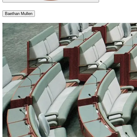
Baethan Mullen​​​​‌ ‍ ​‍​‍‌‍ ‌ ​‍‌‍‍‌‌‍‌ ‌‍‍‌‌‍ ‍​‍​‍​ ‍‍​‍​‍‌ ​ ‌‍​‌‌‍ ‍‌‍‍‌‌ ‌​‌ ‍‌​‍ ‍‌‍‍‌‌‍ ​‍​‍​‍ ​​‍​‍‌‍‍​‌ ​‍‌‍‌‌‌‍‌‍​‍​‍​ ‍‍​‍​‍‌‍‍​‌ ‌​‌ ‌​‌ ​​​ ‍‍​‍ ​‍ ‌‍ ​‌‍ ‌‍​ ‌‍​‌‌‍ ​‌‍‍​‌‍ ‌ ​ ‌ ‌​​ ‍‍​ ​ ​ ​ ​ ​ ​ ​ ​‍ ‌‍‍‌‌‍ ‍‌ ‌​‌‍‌‌‌‍ ‍‌ ‌​​‍ ‌‍‌‌‌‍‌​‌‍‍‌‌ ‌​​‍ ‌‍ ‌‌‍ ‌‍‌​‌‍‌‌​ ‌‌ ​​‌ ​‍‌‍‌‌‌ ​ ‌‍‌‌‌‍ ‍‌ ‌​‌‍​‌‌ ‌​‌‍‍‌‌‍ ‌‍ ‍​ ‍ ‌‍‍‌‌‍‌​​ ‌​ ​‍‌‍​‍​ ‌​​ ​‌​ ​‍‌‍​‍‌‍​‌‌‍​‌​‍ ‌​ ‍​​ ​​​ ‍‌​ ​‍​‍ ‌​ ‌​‌‍​‍​ ‍​​ ‌ ​‍ ‌‌‍​‍‌‍‌​‌‍‌‌​ ‌‌​‍ ‌​ ​ ‌‍‌​‌‍​‌​ ‌​​ ‌‌​ ​‍​ ‍​​ ‍‌​ ‍‌​ ​ ​ ​ ​ ‍‌​ ‍ ‌ ‌​‌ ‍‌‌ ​​‌‍‌‌​ ‌‌‍​‌‌ ‌‌‌ ‌​‌‍‍​‌‍ ‌ ​‍​ ‍ ‌ ​​‌‍​‌‌ ‌​‌‍‍​​ ‌‌‍ ‍‌‍​‌‌‍ ‌‌‍‌‌​ ‌‍​‍‌‍​‌‌ ​ ‌‍‌‌‌‌‌‌‌ ​‍‌‍ ​​ ‌‌‍‍​‌ ‌​‌ ‌​‌ ​​​‍‌‌​ ​ ‌​​‌​‍‌‌​ ​‍‌​‌‍​‍‌‌​ ​‍‌​‌‍‌‍ ​‌‍ ‌‍​ ‌‍​‌‌‍ ​‌‍‍​‌‍ ‌ ​ ‌ ‌​​‍‌‌​ ​ ‌​​‌​ ​ ​ ​ ​ ​ ​ ​ ​‍‌‍‌‍‍‌‌‍‌​​ ‌​ ​‍‌‍​‍​ ‌​​ ​‌​ ​‍‌‍​‍‌‍​‌‌‍​‌​‍ ‌​ ‍​​ ​​​ ‍‌​ ​‍​‍ ‌​ ‌​‌‍​‍​ ‍​​ ‌ ​‍ ‌‌‍​‍‌‍‌​‌‍‌‌​ ‌‌​‍ ‌​ ​ ‌‍‌​‌‍​‌​ ‌​​ ‌‌​ ​‍​ ‍​​ ‍‌​ ‍‌​ ​ ​ ​ ​ ‍‌​‍‌‍‌ ‌​‌ ‍‌‌ ​​‌‍‌‌​ ‌‌‍​‌‌ ‌‌‌ ‌​‌‍‍​‌‍ ‌ ​‍​‍‌‍‌ ​​‌‍​‌‌ ‌​‌‍‍​​ ‌‌‍ ‍‌‍​‌‌‍ ‌‌‍‌‌​‍‌‍‌ ​​‌‍‌‌‌ ​‍‌ ​ ‌ ​​‌‍‌‌‌‍​ ‌ ‌​‌‍‍‌‌ ‌‍‌‍‌‌​ ‌‌ ​​‌ ‌‌‌‍​‍‌‍ ​‌‍‍‌‌ ​ ‌‍‍​‌‍‌‌‌‍‌​​‍​‍‌ ‌