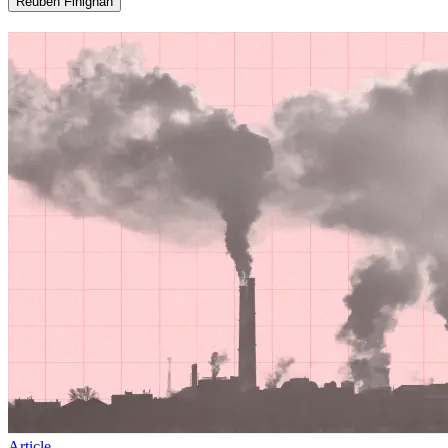
Reuben Finighan​​​​‌ ‍ ​‍​‍‌‍ ‌ ​‍‌‍‍‌‌‍‌ ‌‍‍‌‌‍ ‍​‍​‍​ ‍‍​‍​‍‌ ​ ‌‍​‌‌‍ ‍‌‍‍‌‌ ‌​‌ ‍‌​‍ ‍‌‍‍‌‌‍ ​‍​‍​‍ ​​‍​‍‌‍‍​‌ ​‍‌‍‌‌‌‍‌‍​‍​‍​ ‍‍​‍​‍‌‍‍​‌ ‌​‌ ‌​‌ ​​​ ‍‍​‍ ​‍ ‌‍ ​‌‍ ‌‍​ ‌‍​‌‌‍ ​‌‍‍​‌‍ ‌ ​ ‌ ‌​​ ‍‍​ ​ ​ ​ ​ ​ ​ ​ ​‍ ‌‍‍‌‌‍ ‍‌ ‌​‌‍‌‌‌‍ ‍‌ ‌​​‍ ‌‍‌‌‌‍‌​‌‍‍‌‌ ‌​​‍ ‌‍ ‌‌‍ ‌‍‌​‌‍‌‌​ ‌‌ ​​‌ ​‍‌‍‌‌‌ ​ ‌‍‌‌‌‍ ‍‌ ‌​‌‍​‌‌ ‌​‌‍‍‌‌‍ ‌‍ ‍​ ‍ ‌‍‍‌‌‍‌​​ ‌​ ‌​​ ‍​​ ‌‌‌‍​ ​ ​‍​ ‌ ​ ‌ ​ ‌​​‍ ‌​ ​ ​ ​‌​ ​ ​ ​ ​‍ ‌​ ‌​‌‍​ ​ ​ ​ ‌​​‍ ‌‌‍​‍​ ‍​​ ​‌‌‍​‍​‍ ‌​ ‌‌​ ‌ ​ ​‌​ ‍‌​ ​‌‌‍‌​‌‍​‍​ ‌‍​ ‌​‌‍​‌‌‍‌‌‌‍‌​​ ‍ ‌ ‌​‌ ‍‌‌ ​​‌‍‌‌​ ‌‌‍​‌‌ ‌‌‌ ‌​‌‍‍​‌‍ ‌ ​‍​ ‍ ‌ ​​‌‍​‌‌ ‌​‌‍‍​​ ‌‌‍ ‍‌‍​‌‌‍ ‌‌‍‌‌​ ‌‍​‍‌‍​‌‌ ​ ‌‍‌‌‌‌‌‌‌ ​‍‌‍ ​​ ‌‌‍‍​‌ ‌​‌ ‌​‌ ​​​‍‌‌​ ​ ‌​​‌​‍‌‌​ ​‍‌​‌‍​‍‌‌​ ​‍‌​‌‍‌‍ ​‌‍ ‌‍​ ‌‍​‌‌‍ ​‌‍‍​‌‍ ‌ ​ ‌ ‌​​‍‌‌​ ​ ‌​​‌​ ​ ​ ​ ​ ​ ​ ​ ​‍‌‍‌‍‍‌‌‍‌​​ ‌​ ‌​​ ‍​​ ‌‌‌‍​ ​ ​‍​ ‌ ​ ‌ ​ ‌​​‍ ‌​ ​ ​ ​‌​ ​ ​ ​ ​‍ ‌​ ‌​‌‍​ ​ ​ ​ ‌​​‍ ‌‌‍​‍​ ‍​​ ​‌‌‍​‍​‍ ‌​ ‌‌​ ‌ ​ ​‌​ ‍‌​ ​‌‌‍‌​‌‍​‍​ ‌‍​ ‌​‌‍​‌‌‍‌‌‌‍‌​​‍‌‍‌ ‌​‌ ‍‌‌ ​​‌‍‌‌​ ‌‌‍​‌‌ ‌‌‌ ‌​‌‍‍​‌‍ ‌ ​‍​‍‌‍‌ ​​‌‍​‌‌ ‌​‌‍‍​​ ‌‌‍ ‍‌‍​‌‌‍ ‌‌‍‌‌​‍‌‍‌ ​​‌‍‌‌‌ ​‍‌ ​ ‌ ​​‌‍‌‌‌‍​ ‌ ‌​‌‍‍‌‌ ‌‍‌‍‌‌​ ‌‌ ​​‌ ‌‌‌‍​‍‌‍ ​‌‍‍‌‌ ​ ‌‍‍​‌‍‌‌‌‍‌​​‍​‍‌ ‌
Article