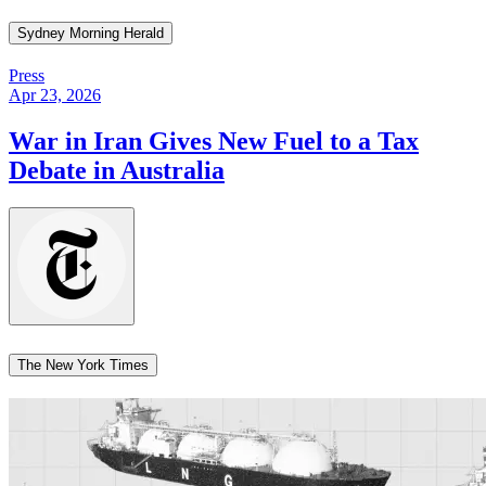
Sydney Morning Herald​​​​‌ ‍ ​‍​‍‌‍ ‌ ​‍‌‍‍‌‌‍‌ ‌‍‍‌‌‍ ‍​‍​‍​ ‍‍​‍​‍‌ ​ ‌‍​‌‌‍ ‍‌‍‍‌‌ ‌​‌ ‍‌​‍ ‍‌‍‍‌‌‍ ​‍​‍​‍ ​​‍​‍‌‍‍​‌ ​‍‌‍‌‌‌‍‌‍​‍​‍​ ‍‍​‍​‍‌‍‍​‌ ‌​‌ ‌​‌ ​​​ ‍‍​‍ ​‍ ‌‍ ​‌‍ ‌‍​ ‌‍​‌‌‍ ​‌‍‍​‌‍ ‌ ​ ‌ ‌​​ ‍‍​ ​ ​ ​ ​ ​ ​ ​ ​‍ ‌‍‍‌‌‍ ‍‌ ‌​‌‍‌‌‌‍ ‍‌ ‌​​‍ ‌‍‌‌‌‍‌​‌‍‍‌‌ ‌​​‍ ‌‍ ‌‌‍ ‌‍‌​‌‍‌‌​ ‌‌ ​​‌ ​‍‌‍‌‌‌ ​ ‌‍‌‌‌‍ ‍‌ ‌​‌‍​‌‌ ‌​‌‍‍‌‌‍ ‌‍ ‍​ ‍ ‌‍‍‌‌‍‌​​ ‌​ ‌ ​ ​​‌‍​‌‌‍​‌​ ‌ ‌‍​‌‌‍‌‌‌‍​ ​‍ ‌​ ​‌​ ‌​​ ‌‍‌‍‌​​‍ ‌​ ‌​​ ​ ​ ‍​​ ‌​​‍ ‌​ ‍‌‌‍​ ​ ‍​​ ‌‍​‍ ‌​ ‍​​ ‍‌​ ‌‌​ ‌​​ ‌ ​ ‌‌​ ​‌‌‍‌‌​ ​ ‌‍​ ​ ‌​​ ‍‌​ ‍ ‌ ‌​‌ ‍‌‌ ​​‌‍‌‌​ ‌‌‍​‌‌ ‌‌‌ ‌​‌‍‍​‌‍ ‌ ​‍​ ‍ ‌ ​​‌‍​‌‌ ‌​‌‍‍​​ ‌‌‍ ‍‌‍​‌‌‍ ‌‌‍‌‌​ ‌‍​‍‌‍​‌‌ ​ ‌‍‌‌‌‌‌‌‌ ​‍‌‍ ​​ ‌‌‍‍​‌ ‌​‌ ‌​‌ ​​​‍‌‌​ ​ ‌​​‌​‍‌‌​ ​‍‌​‌‍​‍‌‌​ ​‍‌​‌‍‌‍ ​‌‍ ‌‍​ ‌‍​‌‌‍ ​‌‍‍​‌‍ ‌ ​ ‌ ‌​​‍‌‌​ ​ ‌​​‌​ ​ ​ ​ ​ ​ ​ ​ ​‍‌‍‌‍‍‌‌‍‌​​ ‌​ ‌ ​ ​​‌‍​‌‌‍​‌​ ‌ ‌‍​‌‌‍‌‌‌‍​ ​‍ ‌​ ​‌​ ‌​​ ‌‍‌‍‌​​‍ ‌​ ‌​​ ​ ​ ‍​​ ‌​​‍ ‌​ ‍‌‌‍​ ​ ‍​​ ‌‍​‍ ‌​ ‍​​ ‍‌​ ‌‌​ ‌​​ ‌ ​ ‌‌​ ​‌‌‍‌‌​ ​ ‌‍​ ​ ‌​​ ‍‌​‍‌‍‌ ‌​‌ ‍‌‌ ​​‌‍‌‌​ ‌‌‍​‌‌ ‌‌‌ ‌​‌‍‍​‌‍ ‌ ​‍​‍‌‍‌ ​​‌‍​‌‌ ‌​‌‍‍​​ ‌‌‍ ‍‌‍​‌‌‍ ‌‌‍‌‌​‍‌‍‌ ​​‌‍‌‌‌ ​‍‌ ​ ‌ ​​‌‍‌‌‌‍​ ‌ ‌​‌‍‍‌‌ ‌‍‌‍‌‌​ ‌‌ ​​‌ ‌‌‌‍​‍‌‍ ​‌‍‍‌‌ ​ ‌‍‍​‌‍‌‌‌‍‌​​‍​‍‌ ‌
Press
Apr 23, 2026
War in Iran Gives New Fuel to a Tax
Debate in Australia​​​​‌ ‍ ​‍​‍‌‍ ‌ ​‍‌‍‍‌‌‍‌ ‌‍‍‌‌‍ ‍​‍​‍​ ‍‍​‍​‍‌ ​ ‌‍​‌‌‍ ‍‌‍‍‌‌ ‌​‌ ‍‌​‍ ‍‌‍‍‌‌‍ ​‍​‍​‍ ​​‍​‍‌‍‍​‌ ​‍‌‍‌‌‌‍‌‍​‍​‍​ ‍‍​‍​‍‌‍‍​‌ ‌​‌ ‌​‌ ​​​ ‍‍​‍ ​‍ ‌‍ ​‌‍ ‌‍​ ‌‍​‌‌‍ ​‌‍‍​‌‍ ‌ ​ ‌ ‌​​ ‍‍​ ​ ​ ​ ​ ​ ​ ​ ​‍ ‌‍‍‌‌‍ ‍‌ ‌​‌‍‌‌‌‍ ‍‌ ‌​​‍ ‌‍‌‌‌‍‌​‌‍‍‌‌ ‌​​‍ ‌‍ ‌‌‍ ‌‍‌​‌‍‌‌​ ‌‌ ​​‌ ​‍‌‍‌‌‌ ​ ‌‍‌‌‌‍ ‍‌ ‌​‌‍​‌‌ ‌​‌‍‍‌‌‍ ‌‍ ‍​ ‍ ‌‍‍‌‌‍‌​​ ‌​ ‌‍‌‍​ ‌‍​ ​ ‌‍​ ‍‌‌‍‌​‌‍‌‍​ ‌​​‍ ‌​ ​‌​ ‌‍‌‍‌‌​ ​ ​‍ ‌​ ‌​‌‍‌‌​ ​‌‌‍​ ​‍ ‌‌‍​‍​ ​​​ ‌‌​ ‌‍​‍ ‌‌‍‌‌​ ‍​​ ‌​​ ​‍‌‍‌​​ ​‍​ ‍‌​ ‌​​ ​ ​ ‌ ​ ‌‌​ ‌ ​ ‍ ‌ ‌​‌ ‍‌‌ ​​‌‍‌‌​ ‌‌‍ ‍‌‍‌‌‌ ‌ ‌ ​ ​ ‍ ‌ ​​‌‍​‌‌ ‌​‌‍‍​​ ‌‌ ‌​‌‍‍‌‌ ‌​‌‍ ​‌‍‌‌​ ‌‍​‍‌‍​‌‌ ​ ‌‍‌‌‌‌‌‌‌ ​‍‌‍ ​​ ‌‌‍‍​‌ ‌​‌ ‌​‌ ​​​‍‌‌​ ​ ‌​​‌​‍‌‌​ ​‍‌​‌‍​‍‌‌​ ​‍‌​‌‍‌‍ ​‌‍ ‌‍​ ‌‍​‌‌‍ ​‌‍‍​‌‍ ‌ ​ ‌ ‌​​‍‌‌​ ​ ‌​​‌​ ​ ​ ​ ​ ​ ​ ​ ​‍‌‍‌‍‍‌‌‍‌​​ ‌​ ‌‍‌‍​ ‌‍​ ​ ‌‍​ ‍‌‌‍‌​‌‍‌‍​ ‌​​‍ ‌​ ​‌​ ‌‍‌‍‌‌​ ​ ​‍ ‌​ ‌​‌‍‌‌​ ​‌‌‍​ ​‍ ‌‌‍​‍​ ​​​ ‌‌​ ‌‍​‍ ‌‌‍‌‌​ ‍​​ ‌​​ ​‍‌‍‌​​ ​‍​ ‍‌​ ‌​​ ​ ​ ‌ ​ ‌‌​ ‌ ​‍‌‍‌ ‌​‌ ‍‌‌ ​​‌‍‌‌​ ‌‌‍ ‍‌‍‌‌‌ ‌ ‌ ​ ​‍‌‍‌ ​​‌‍​‌‌ ‌​‌‍‍​​ ‌‌ ‌​‌‍‍‌‌ ‌​‌‍ ​‌‍‌‌​‍‌‍‌ ​​‌‍‌‌‌ ​‍‌ ​ ‌ ​​‌‍‌‌‌‍​ ‌ ‌​‌‍‍‌‌ ‌‍‌‍‌‌​ ‌‌ ​​‌ ‌‌‌‍​‍‌‍ ​‌‍‍‌‌ ​ ‌‍‍​‌‍‌‌‌‍‌​​‍​‍‌ ‌
The New York Times​​​​‌ ‍ ​‍​‍‌‍ ‌ ​‍‌‍‍‌‌‍‌ ‌‍‍‌‌‍ ‍​‍​‍​ ‍‍​‍​‍‌ ​ ‌‍​‌‌‍ ‍‌‍‍‌‌ ‌​‌ ‍‌​‍ ‍‌‍‍‌‌‍ ​‍​‍​‍ ​​‍​‍‌‍‍​‌ ​‍‌‍‌‌‌‍‌‍​‍​‍​ ‍‍​‍​‍‌‍‍​‌ ‌​‌ ‌​‌ ​​​ ‍‍​‍ ​‍ ‌‍ ​‌‍ ‌‍​ ‌‍​‌‌‍ ​‌‍‍​‌‍ ‌ ​ ‌ ‌​​ ‍‍​ ​ ​ ​ ​ ​ ​ ​ ​‍ ‌‍‍‌‌‍ ‍‌ ‌​‌‍‌‌‌‍ ‍‌ ‌​​‍ ‌‍‌‌‌‍‌​‌‍‍‌‌ ‌​​‍ ‌‍ ‌‌‍ ‌‍‌​‌‍‌‌​ ‌‌ ​​‌ ​‍‌‍‌‌‌ ​ ‌‍‌‌‌‍ ‍‌ ‌​‌‍​‌‌ ‌​‌‍‍‌‌‍ ‌‍ ‍​ ‍ ‌‍‍‌‌‍‌​​ ‌​ ‌‍​ ​ ‌‍‌‍​ ‌​‌‍​ ​ ‌ ‌‍​‍​ ​​​‍ ‌​ ​‌​ ​‌‌‍‌​​ ​‍​‍ ‌​ ‌​‌‍​ ​ ​‌‌‍​ ​‍ ‌​ ‍​‌‍‌​​ ‌‍​ ‌‌​‍ ‌‌‍​‍‌‍‌​​ ​ ‌‍​‍​ ‌​‌‍‌​​ ‌ ​ ​​‌‍‌​​ ‍‌‌‍‌‍​ ‍‌​ ‍ ‌ ‌​‌ ‍‌‌ ​​‌‍‌‌​ ‌‌‍​‌‌ ‌‌‌ ‌​‌‍‍​‌‍ ‌ ​‍​ ‍ ‌ ​​‌‍​‌‌ ‌​‌‍‍​​ ‌‌‍ ‍‌‍​‌‌‍ ‌‌‍‌‌​ ‌‍​‍‌‍​‌‌ ​ ‌‍‌‌‌‌‌‌‌ ​‍‌‍ ​​ ‌‌‍‍​‌ ‌​‌ ‌​‌ ​​​‍‌‌​ ​ ‌​​‌​‍‌‌​ ​‍‌​‌‍​‍‌‌​ ​‍‌​‌‍‌‍ ​‌‍ ‌‍​ ‌‍​‌‌‍ ​‌‍‍​‌‍ ‌ ​ ‌ ‌​​‍‌‌​ ​ ‌​​‌​ ​ ​ ​ ​ ​ ​ ​ ​‍‌‍‌‍‍‌‌‍‌​​ ‌​ ‌‍​ ​ ‌‍‌‍​ ‌​‌‍​ ​ ‌ ‌‍​‍​ ​​​‍ ‌​ ​‌​ ​‌‌‍‌​​ ​‍​‍ ‌​ ‌​‌‍​ ​ ​‌‌‍​ ​‍ ‌​ ‍​‌‍‌​​ ‌‍​ ‌‌​‍ ‌‌‍​‍‌‍‌​​ ​ ‌‍​‍​ ‌​‌‍‌​​ ‌ ​ ​​‌‍‌​​ ‍‌‌‍‌‍​ ‍‌​‍‌‍‌ ‌​‌ ‍‌‌ ​​‌‍‌‌​ ‌‌‍​‌‌ ‌‌‌ ‌​‌‍‍​‌‍ ‌ ​‍​‍‌‍‌ ​​‌‍​‌‌ ‌​‌‍‍​​ ‌‌‍ ‍‌‍​‌‌‍ ‌‌‍‌‌​‍‌‍‌ ​​‌‍‌‌‌ ​‍‌ ​ ‌ ​​‌‍‌‌‌‍​ ‌ ‌​‌‍‍‌‌ ‌‍‌‍‌‌​ ‌‌ ​​‌ ‌‌‌‍​‍‌‍ ​‌‍‍‌‌ ​ ‌‍‍​‌‍‌‌‌‍‌​​‍​‍‌ ‌