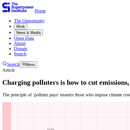
Home
The Opportunity​​​​‌ ‍ ​‍​‍‌‍ ‌ ​‍‌‍‍‌‌‍‌ ‌‍‍‌‌‍ ‍​‍​‍​ ‍‍​‍​‍‌ ​ ‌‍​‌‌‍ ‍‌‍‍‌‌ ‌​‌ ‍‌​‍ ‍‌‍‍‌‌‍ ​‍​‍​‍ ​​‍​‍‌‍‍​‌ ​‍‌‍‌‌‌‍‌‍​‍​‍​ ‍‍​‍​‍‌‍‍​‌ ‌​‌ ‌​‌ ​​​ ‍‍​‍ ​‍ ‌‍ ​‌‍ ‌‍​ ‌‍​‌‌‍ ​‌‍‍​‌‍ ‌ ​ ‌ ‌​​ ‍‍​ ​ ​ ​ ​ ​ ​ ​ ​‍ ‌‍‍‌‌‍ ‍‌ ‌​‌‍‌‌‌‍ ‍‌ ‌​​‍ ‌‍‌‌‌‍‌​‌‍‍‌‌ ‌​​‍ ‌‍ ‌‌‍ ‌‍‌​‌‍‌‌​ ‌‌ ​​‌ ​‍‌‍‌‌‌ ​ ‌‍‌‌‌‍ ‍‌ ‌​‌‍​‌‌ ‌​‌‍‍‌‌‍ ‌‍ ‍​ ‍ ‌‍‍‌‌‍‌​​ ‌​ ​‍​ ‌‍​ ‌‌​ ‌‍​ ​​‌‍‌‌​ ‍​​ ​​​‍ ‌​ ‌ ​ ‌​​ ‌‍​ ‌‌​‍ ‌​ ‌​​ ‍​​ ​ ​ ‍‌​‍ ‌​ ‍​​ ‌‍​ ​‍​ ‍‌​‍ ‌​ ‌‌​ ‌‌​ ‌ ​ ​‍‌‍‌‍​ ‍​​ ​‍​ ‍‌​ ‌‌​ ‍​​ ​​‌‍‌‌​ ‍ ‌ ‌​‌ ‍‌‌ ​​‌‍‌‌​ ‌‌ ​ ‌‍‌‌‌ ‌​‌ ‌​‌‍‍‌‌‍ ‍‌‍‌ ‌ ​ ​ ‍ ‌ ​​‌‍​‌‌ ‌​‌‍‍​​ ‌‌ ​ ‌‍‍‌‌ ‌​‌‍‌‌‌​ ‍‌‍​‌‌ ‌‍‌​‍‌‌ ‌​‌‍‌‌‌‍ ‌‌ ​ ​‍‌‌​ ‌‌‌​​‍‌‌ ‌‍‍ ‌‍‌‌‌ ‍‌​‍‌‌​ ​ ‌​‌​​‍‌‌​ ​ ‌​‌​​‍‌‌​ ​‍​ ​‍‌‍‌‌‌‍​‍‌‍‌‌‌‍​ ‌‍​‍‌‍​‌​ ​​​ ​​​ ​​​ ‌​​ ​​‌‍​ ​‍‌‌​ ​‍​ ​‍​‍‌‌​ ‌‌‌​‌​​‍ ‍‌‍ ​‌‍​‌‌‍​‍‌‍‌‌‌‍ ​​ ‌‍​‍‌‍​‌‌ ​ ‌‍‌‌‌‌‌‌‌ ​‍‌‍ ​​ ‌‌‍‍​‌ ‌​‌ ‌​‌ ​​​‍‌‌​ ​ ‌​​‌​‍‌‌​ ​‍‌​‌‍​‍‌‌​ ​‍‌​‌‍‌‍ ​‌‍ ‌‍​ ‌‍​‌‌‍ ​‌‍‍​‌‍ ‌ ​ ‌ ‌​​‍‌‌​ ​ ‌​​‌​ ​ ​ ​ ​ ​ ​ ​ ​‍‌‍‌‍‍‌‌‍‌​​ ‌​ ​‍​ ‌‍​ ‌‌​ ‌‍​ ​​‌‍‌‌​ ‍​​ ​​​‍ ‌​ ‌ ​ ‌​​ ‌‍​ ‌‌​‍ ‌​ ‌​​ ‍​​ ​ ​ ‍‌​‍ ‌​ ‍​​ ‌‍​ ​‍​ ‍‌​‍ ‌​ ‌‌​ ‌‌​ ‌ ​ ​‍‌‍‌‍​ ‍​​ ​‍​ ‍‌​ ‌‌​ ‍​​ ​​‌‍‌‌​‍‌‍‌ ‌​‌ ‍‌‌ ​​‌‍‌‌​ ‌‌ ​ ‌‍‌‌‌ ‌​‌ ‌​‌‍‍‌‌‍ ‍‌‍‌ ‌ ​ ​‍‌‍‌ ​​‌‍​‌‌ ‌​‌‍‍​​ ‌‌ ​ ‌‍‍‌‌ ‌​‌‍‌‌‌​ ‍‌‍​‌‌ ‌‍‌​‍‌‌ ‌​‌‍‌‌‌‍ ‌‌ ​ ​‍‌‌​ ‌‌‌​​‍‌‌ ‌‍‍ ‌‍‌‌‌ ‍‌​‍‌‌​ ​ ‌​‌​​‍‌‌​ ​ ‌​‌​​‍‌‌​ ​‍​ ​‍‌‍‌‌‌‍​‍‌‍‌‌‌‍​ ‌‍​‍‌‍​‌​ ​​​ ​​​ ​​​ ‌​​ ​​‌‍​ ​‍‌‌​ ​‍​ ​‍​‍‌‌​ ‌‌‌​‌​​‍ ‍‌‍ ​‌‍​‌‌‍​‍‌‍‌‌‌‍ ​​‍‌‍‌ ​​‌‍‌‌‌ ​‍‌ ​ ‌ ​​‌‍‌‌‌‍​ ‌ ‌​‌‍‍‌‌ ‌‍‌‍‌‌​ ‌‌ ​​‌ ‌‌‌‍​‍‌‍ ​‌‍‍‌‌ ​ ‌‍‍​‌‍‌‌‌‍‌​​‍​‍‌ ‌
Work​​​​‌ ‍ ​‍​‍‌‍ ‌ ​‍‌‍‍‌‌‍‌ ‌‍‍‌‌‍ ‍​‍​‍​ ‍‍​‍​‍‌ ​ ‌‍​‌‌‍ ‍‌‍‍‌‌ ‌​‌ ‍‌​‍ ‍‌‍‍‌‌‍ ​‍​‍​‍ ​​‍​‍‌‍‍​‌ ​‍‌‍‌‌‌‍‌‍​‍​‍​ ‍‍​‍​‍‌‍‍​‌ ‌​‌ ‌​‌ ​​​ ‍‍​‍ ​‍ ‌‍ ​‌‍ ‌‍​ ‌‍​‌‌‍ ​‌‍‍​‌‍ ‌ ​ ‌ ‌​​ ‍‍​ ​ ​ ​ ​ ​ ​ ​ ​‍ ‌‍‍‌‌‍ ‍‌ ‌​‌‍‌‌‌‍ ‍‌ ‌​​‍ ‌‍‌‌‌‍‌​‌‍‍‌‌ ‌​​‍ ‌‍ ‌‌‍ ‌‍‌​‌‍‌‌​ ‌‌ ​​‌ ​‍‌‍‌‌‌ ​ ‌‍‌‌‌‍ ‍‌ ‌​‌‍​‌‌ ‌​‌‍‍‌‌‍ ‌‍ ‍​ ‍ ‌‍‍‌‌‍‌​​ ‌​ ​‍​ ‌‍​ ‌‌​ ‌‍​ ​​‌‍‌‌​ ‍​​ ​​​‍ ‌​ ‌ ​ ‌​​ ‌‍​ ‌‌​‍ ‌​ ‌​​ ‍​​ ​ ​ ‍‌​‍ ‌​ ‍​​ ‌‍​ ​‍​ ‍‌​‍ ‌​ ‌‌​ ‌‌​ ‌ ​ ​‍‌‍‌‍​ ‍​​ ​‍​ ‍‌​ ‌‌​ ‍​​ ​​‌‍‌‌​ ‍ ‌ ‌​‌ ‍‌‌ ​​‌‍‌‌​ ‌‌ ​ ‌‍‌‌‌ ‌​‌ ‌​‌‍‍‌‌‍ ‍‌‍‌ ‌ ​ ​ ‍ ‌ ​​‌‍​‌‌ ‌​‌‍‍​​ ‌‌ ​ ‌‍‍‌‌ ‌​‌‍‌‌‌​ ‍‌‍​‌‌ ‌‍‌​‍‌‌ ‌​‌‍‌‌‌‍ ‌‌ ​ ​‍‌‌​ ‌‌‌​​‍‌‌ ‌‍‍ ‌‍‌‌‌ ‍‌​‍‌‌​ ​ ‌​‌​​‍‌‌​ ​ ‌​‌​​‍‌‌​ ​‍​ ​‍​ ‌‌​ ​​‌‍‌‍‌‍​‌‌‍‌​​ ‌‌​ ‌ ‌‍‌‍​ ‌ ‌‍​‌‌‍‌‌​ ​‍​ ‌ ​ ‌​‌‍‌‌​ ‍‌‌‍​ ​ ​​‌‍‌​​ ‍‌​ ​ ​ ‌‌​ ‌‌​ ​‍​ ‌ ​ ‌ ​ ‌‌‌‍‌​‌‍​‌​ ‍‌​ ​​​ ‌ ​‍‌‌​ ​‍​ ​‍​‍‌‌​ ‌‌‌​‌​​‍ ‍‌‍ ​‌‍​‌‌‍​‍‌‍‌‌‌‍ ​​ ‌‍​‍‌‍​‌‌ ​ ‌‍‌‌‌‌‌‌‌ ​‍‌‍ ​​ ‌‌‍‍​‌ ‌​‌ ‌​‌ ​​​‍‌‌​ ​ ‌​​‌​‍‌‌​ ​‍‌​‌‍​‍‌‌​ ​‍‌​‌‍‌‍ ​‌‍ ‌‍​ ‌‍​‌‌‍ ​‌‍‍​‌‍ ‌ ​ ‌ ‌​​‍‌‌​ ​ ‌​​‌​ ​ ​ ​ ​ ​ ​ ​ ​‍‌‍‌‍‍‌‌‍‌​​ ‌​ ​‍​ ‌‍​ ‌‌​ ‌‍​ ​​‌‍‌‌​ ‍​​ ​​​‍ ‌​ ‌ ​ ‌​​ ‌‍​ ‌‌​‍ ‌​ ‌​​ ‍​​ ​ ​ ‍‌​‍ ‌​ ‍​​ ‌‍​ ​‍​ ‍‌​‍ ‌​ ‌‌​ ‌‌​ ‌ ​ ​‍‌‍‌‍​ ‍​​ ​‍​ ‍‌​ ‌‌​ ‍​​ ​​‌‍‌‌​‍‌‍‌ ‌​‌ ‍‌‌ ​​‌‍‌‌​ ‌‌ ​ ‌‍‌‌‌ ‌​‌ ‌​‌‍‍‌‌‍ ‍‌‍‌ ‌ ​ ​‍‌‍‌ ​​‌‍​‌‌ ‌​‌‍‍​​ ‌‌ ​ ‌‍‍‌‌ ‌​‌‍‌‌‌​ ‍‌‍​‌‌ ‌‍‌​‍‌‌ ‌​‌‍‌‌‌‍ ‌‌ ​ ​‍‌‌​ ‌‌‌​​‍‌‌ ‌‍‍ ‌‍‌‌‌ ‍‌​‍‌‌​ ​ ‌​‌​​‍‌‌​ ​ ‌​‌​​‍‌‌​ ​‍​ ​‍​ ‌‌​ ​​‌‍‌‍‌‍​‌‌‍‌​​ ‌‌​ ‌ ‌‍‌‍​ ‌ ‌‍​‌‌‍‌‌​ ​‍​ ‌ ​ ‌​‌‍‌‌​ ‍‌‌‍​ ​ ​​‌‍‌​​ ‍‌​ ​ ​ ‌‌​ ‌‌​ ​‍​ ‌ ​ ‌ ​ ‌‌‌‍‌​‌‍​‌​ ‍‌​ ​​​ ‌ ​‍‌‌​ ​‍​ ​‍​‍‌‌​ ‌‌‌​‌​​‍ ‍‌‍ ​‌‍​‌‌‍​‍‌‍‌‌‌‍ ​​‍‌‍‌ ​​‌‍‌‌‌ ​‍‌ ​ ‌ ​​‌‍‌‌‌‍​ ‌ ‌​‌‍‍‌‌ ‌‍‌‍‌‌​ ‌‌ ​​‌ ‌‌‌‍​‍‌‍ ​‌‍‍‌‌ ​ ‌‍‍​‌‍‌‌‌‍‌​​‍​‍‌ ‌
News & Media​​​​‌ ‍ ​‍​‍‌‍ ‌ ​‍‌‍‍‌‌‍‌ ‌‍‍‌‌‍ ‍​‍​‍​ ‍‍​‍​‍‌ ​ ‌‍​‌‌‍ ‍‌‍‍‌‌ ‌​‌ ‍‌​‍ ‍‌‍‍‌‌‍ ​‍​‍​‍ ​​‍​‍‌‍‍​‌ ​‍‌‍‌‌‌‍‌‍​‍​‍​ ‍‍​‍​‍‌‍‍​‌ ‌​‌ ‌​‌ ​​​ ‍‍​‍ ​‍ ‌‍ ​‌‍ ‌‍​ ‌‍​‌‌‍ ​‌‍‍​‌‍ ‌ ​ ‌ ‌​​ ‍‍​ ​ ​ ​ ​ ​ ​ ​ ​‍ ‌‍‍‌‌‍ ‍‌ ‌​‌‍‌‌‌‍ ‍‌ ‌​​‍ ‌‍‌‌‌‍‌​‌‍‍‌‌ ‌​​‍ ‌‍ ‌‌‍ ‌‍‌​‌‍‌‌​ ‌‌ ​​‌ ​‍‌‍‌‌‌ ​ ‌‍‌‌‌‍ ‍‌ ‌​‌‍​‌‌ ‌​‌‍‍‌‌‍ ‌‍ ‍​ ‍ ‌‍‍‌‌‍‌​​ ‌​ ​‍​ ‌‍​ ‌‌​ ‌‍​ ​​‌‍‌‌​ ‍​​ ​​​‍ ‌​ ‌ ​ ‌​​ ‌‍​ ‌‌​‍ ‌​ ‌​​ ‍​​ ​ ​ ‍‌​‍ ‌​ ‍​​ ‌‍​ ​‍​ ‍‌​‍ ‌​ ‌‌​ ‌‌​ ‌ ​ ​‍‌‍‌‍​ ‍​​ ​‍​ ‍‌​ ‌‌​ ‍​​ ​​‌‍‌‌​ ‍ ‌ ‌​‌ ‍‌‌ ​​‌‍‌‌​ ‌‌ ​ ‌‍‌‌‌ ‌​‌ ‌​‌‍‍‌‌‍ ‍‌‍‌ ‌ ​ ​ ‍ ‌ ​​‌‍​‌‌ ‌​‌‍‍​​ ‌‌ ​ ‌‍‍‌‌ ‌​‌‍‌‌‌​ ‍‌‍​‌‌ ‌‍‌​‍‌‌ ‌​‌‍‌‌‌‍ ‌‌ ​ ​‍‌‌​ ‌‌‌​​‍‌‌ ‌‍‍ ‌‍‌‌‌ ‍‌​‍‌‌​ ​ ‌​‌​​‍‌‌​ ​ ‌​‌​​‍‌‌​ ​‍​ ​‍​ ​​​ ​ ​ ‌‌​ ‍‌​ ‌‍‌‍‌‌‌‍‌​‌‍‌‌​ ‍​​ ​​​ ‌ ​ ‌‌​‍‌‌​ ​‍​ ​‍​‍‌‌​ ‌‌‌​‌​​‍ ‍‌‍ ​‌‍​‌‌‍​‍‌‍‌‌‌‍ ​​ ‌‍​‍‌‍​‌‌ ​ ‌‍‌‌‌‌‌‌‌ ​‍‌‍ ​​ ‌‌‍‍​‌ ‌​‌ ‌​‌ ​​​‍‌‌​ ​ ‌​​‌​‍‌‌​ ​‍‌​‌‍​‍‌‌​ ​‍‌​‌‍‌‍ ​‌‍ ‌‍​ ‌‍​‌‌‍ ​‌‍‍​‌‍ ‌ ​ ‌ ‌​​‍‌‌​ ​ ‌​​‌​ ​ ​ ​ ​ ​ ​ ​ ​‍‌‍‌‍‍‌‌‍‌​​ ‌​ ​‍​ ‌‍​ ‌‌​ ‌‍​ ​​‌‍‌‌​ ‍​​ ​​​‍ ‌​ ‌ ​ ‌​​ ‌‍​ ‌‌​‍ ‌​ ‌​​ ‍​​ ​ ​ ‍‌​‍ ‌​ ‍​​ ‌‍​ ​‍​ ‍‌​‍ ‌​ ‌‌​ ‌‌​ ‌ ​ ​‍‌‍‌‍​ ‍​​ ​‍​ ‍‌​ ‌‌​ ‍​​ ​​‌‍‌‌​‍‌‍‌ ‌​‌ ‍‌‌ ​​‌‍‌‌​ ‌‌ ​ ‌‍‌‌‌ ‌​‌ ‌​‌‍‍‌‌‍ ‍‌‍‌ ‌ ​ ​‍‌‍‌ ​​‌‍​‌‌ ‌​‌‍‍​​ ‌‌ ​ ‌‍‍‌‌ ‌​‌‍‌‌‌​ ‍‌‍​‌‌ ‌‍‌​‍‌‌ ‌​‌‍‌‌‌‍ ‌‌ ​ ​‍‌‌​ ‌‌‌​​‍‌‌ ‌‍‍ ‌‍‌‌‌ ‍‌​‍‌‌​ ​ ‌​‌​​‍‌‌​ ​ ‌​‌​​‍‌‌​ ​‍​ ​‍​ ​​​ ​ ​ ‌‌​ ‍‌​ ‌‍‌‍‌‌‌‍‌​‌‍‌‌​ ‍​​ ​​​ ‌ ​ ‌‌​‍‌‌​ ​‍​ ​‍​‍‌‌​ ‌‌‌​‌​​‍ ‍‌‍ ​‌‍​‌‌‍​‍‌‍‌‌‌‍ ​​‍‌‍‌ ​​‌‍‌‌‌ ​‍‌ ​ ‌ ​​‌‍‌‌‌‍​ ‌ ‌​‌‍‍‌‌ ‌‍‌‍‌‌​ ‌‌ ​​‌ ‌‌‌‍​‍‌‍ ​‌‍‍‌‌ ​ ‌‍‍​‌‍‌‌‌‍‌​​‍​‍‌ ‌
Open Data​​​​‌ ‍ ​‍​‍‌‍ ‌ ​‍‌‍‍‌‌‍‌ ‌‍‍‌‌‍ ‍​‍​‍​ ‍‍​‍​‍‌ ​ ‌‍​‌‌‍ ‍‌‍‍‌‌ ‌​‌ ‍‌​‍ ‍‌‍‍‌‌‍ ​‍​‍​‍ ​​‍​‍‌‍‍​‌ ​‍‌‍‌‌‌‍‌‍​‍​‍​ ‍‍​‍​‍‌‍‍​‌ ‌​‌ ‌​‌ ​​​ ‍‍​‍ ​‍ ‌‍ ​‌‍ ‌‍​ ‌‍​‌‌‍ ​‌‍‍​‌‍ ‌ ​ ‌ ‌​​ ‍‍​ ​ ​ ​ ​ ​ ​ ​ ​‍ ‌‍‍‌‌‍ ‍‌ ‌​‌‍‌‌‌‍ ‍‌ ‌​​‍ ‌‍‌‌‌‍‌​‌‍‍‌‌ ‌​​‍ ‌‍ ‌‌‍ ‌‍‌​‌‍‌‌​ ‌‌ ​​‌ ​‍‌‍‌‌‌ ​ ‌‍‌‌‌‍ ‍‌ ‌​‌‍​‌‌ ‌​‌‍‍‌‌‍ ‌‍ ‍​ ‍ ‌‍‍‌‌‍‌​​ ‌​ ​‍​ ‌‍​ ‌‌​ ‌‍​ ​​‌‍‌‌​ ‍​​ ​​​‍ ‌​ ‌ ​ ‌​​ ‌‍​ ‌‌​‍ ‌​ ‌​​ ‍​​ ​ ​ ‍‌​‍ ‌​ ‍​​ ‌‍​ ​‍​ ‍‌​‍ ‌​ ‌‌​ ‌‌​ ‌ ​ ​‍‌‍‌‍​ ‍​​ ​‍​ ‍‌​ ‌‌​ ‍​​ ​​‌‍‌‌​ ‍ ‌ ‌​‌ ‍‌‌ ​​‌‍‌‌​ ‌‌ ​ ‌‍‌‌‌ ‌​‌ ‌​‌‍‍‌‌‍ ‍‌‍‌ ‌ ​ ​ ‍ ‌ ​​‌‍​‌‌ ‌​‌‍‍​​ ‌‌ ​ ‌‍‍‌‌ ‌​‌‍‌‌‌​ ‍‌‍​‌‌ ‌‍‌​‍‌‌ ‌​‌‍‌‌‌‍ ‌‌ ​ ​‍‌‌​ ‌‌‌​​‍‌‌ ‌‍‍ ‌‍‌‌‌ ‍‌​‍‌‌​ ​ ‌​‌​​‍‌‌​ ​ ‌​‌​​‍‌‌​ ​‍​ ​‍​ ‍​‌‍‌‍‌‍‌​​ ​ ​ ‍​‌‍​‍‌‍‌‌‌‍​ ​ ​‍‌‍​‍​ ‍‌​ ​ ​‍‌‌​ ​‍​ ​‍​‍‌‌​ ‌‌‌​‌​​‍ ‍‌‍ ​‌‍​‌‌‍​‍‌‍‌‌‌‍ ​​ ‌‍​‍‌‍​‌‌ ​ ‌‍‌‌‌‌‌‌‌ ​‍‌‍ ​​ ‌‌‍‍​‌ ‌​‌ ‌​‌ ​​​‍‌‌​ ​ ‌​​‌​‍‌‌​ ​‍‌​‌‍​‍‌‌​ ​‍‌​‌‍‌‍ ​‌‍ ‌‍​ ‌‍​‌‌‍ ​‌‍‍​‌‍ ‌ ​ ‌ ‌​​‍‌‌​ ​ ‌​​‌​ ​ ​ ​ ​ ​ ​ ​ ​‍‌‍‌‍‍‌‌‍‌​​ ‌​ ​‍​ ‌‍​ ‌‌​ ‌‍​ ​​‌‍‌‌​ ‍​​ ​​​‍ ‌​ ‌ ​ ‌​​ ‌‍​ ‌‌​‍ ‌​ ‌​​ ‍​​ ​ ​ ‍‌​‍ ‌​ ‍​​ ‌‍​ ​‍​ ‍‌​‍ ‌​ ‌‌​ ‌‌​ ‌ ​ ​‍‌‍‌‍​ ‍​​ ​‍​ ‍‌​ ‌‌​ ‍​​ ​​‌‍‌‌​‍‌‍‌ ‌​‌ ‍‌‌ ​​‌‍‌‌​ ‌‌ ​ ‌‍‌‌‌ ‌​‌ ‌​‌‍‍‌‌‍ ‍‌‍‌ ‌ ​ ​‍‌‍‌ ​​‌‍​‌‌ ‌​‌‍‍​​ ‌‌ ​ ‌‍‍‌‌ ‌​‌‍‌‌‌​ ‍‌‍​‌‌ ‌‍‌​‍‌‌ ‌​‌‍‌‌‌‍ ‌‌ ​ ​‍‌‌​ ‌‌‌​​‍‌‌ ‌‍‍ ‌‍‌‌‌ ‍‌​‍‌‌​ ​ ‌​‌​​‍‌‌​ ​ ‌​‌​​‍‌‌​ ​‍​ ​‍​ ‍​‌‍‌‍‌‍‌​​ ​ ​ ‍​‌‍​‍‌‍‌‌‌‍​ ​ ​‍‌‍​‍​ ‍‌​ ​ ​‍‌‌​ ​‍​ ​‍​‍‌‌​ ‌‌‌​‌​​‍ ‍‌‍ ​‌‍​‌‌‍​‍‌‍‌‌‌‍ ​​‍‌‍‌ ​​‌‍‌‌‌ ​‍‌ ​ ‌ ​​‌‍‌‌‌‍​ ‌ ‌​‌‍‍‌‌ ‌‍‌‍‌‌​ ‌‌ ​​‌ ‌‌‌‍​‍‌‍ ​‌‍‍‌‌ ​ ‌‍‍​‌‍‌‌‌‍‌​​‍​‍‌ ‌
About​​​​‌ ‍ ​‍​‍‌‍ ‌ ​‍‌‍‍‌‌‍‌ ‌‍‍‌‌‍ ‍​‍​‍​ ‍‍​‍​‍‌ ​ ‌‍​‌‌‍ ‍‌‍‍‌‌ ‌​‌ ‍‌​‍ ‍‌‍‍‌‌‍ ​‍​‍​‍ ​​‍​‍‌‍‍​‌ ​‍‌‍‌‌‌‍‌‍​‍​‍​ ‍‍​‍​‍‌‍‍​‌ ‌​‌ ‌​‌ ​​​ ‍‍​‍ ​‍ ‌‍ ​‌‍ ‌‍​ ‌‍​‌‌‍ ​‌‍‍​‌‍ ‌ ​ ‌ ‌​​ ‍‍​ ​ ​ ​ ​ ​ ​ ​ ​‍ ‌‍‍‌‌‍ ‍‌ ‌​‌‍‌‌‌‍ ‍‌ ‌​​‍ ‌‍‌‌‌‍‌​‌‍‍‌‌ ‌​​‍ ‌‍ ‌‌‍ ‌‍‌​‌‍‌‌​ ‌‌ ​​‌ ​‍‌‍‌‌‌ ​ ‌‍‌‌‌‍ ‍‌ ‌​‌‍​‌‌ ‌​‌‍‍‌‌‍ ‌‍ ‍​ ‍ ‌‍‍‌‌‍‌​​ ‌​ ​‍​ ‌‍​ ‌‌​ ‌‍​ ​​‌‍‌‌​ ‍​​ ​​​‍ ‌​ ‌ ​ ‌​​ ‌‍​ ‌‌​‍ ‌​ ‌​​ ‍​​ ​ ​ ‍‌​‍ ‌​ ‍​​ ‌‍​ ​‍​ ‍‌​‍ ‌​ ‌‌​ ‌‌​ ‌ ​ ​‍‌‍‌‍​ ‍​​ ​‍​ ‍‌​ ‌‌​ ‍​​ ​​‌‍‌‌​ ‍ ‌ ‌​‌ ‍‌‌ ​​‌‍‌‌​ ‌‌ ​ ‌‍‌‌‌ ‌​‌ ‌​‌‍‍‌‌‍ ‍‌‍‌ ‌ ​ ​ ‍ ‌ ​​‌‍​‌‌ ‌​‌‍‍​​ ‌‌ ​ ‌‍‍‌‌ ‌​‌‍‌‌‌​ ‍‌‍​‌‌ ‌‍‌​‍‌‌ ‌​‌‍‌‌‌‍ ‌‌ ​ ​‍‌‌​ ‌‌‌​​‍‌‌ ‌‍‍ ‌‍‌‌‌ ‍‌​‍‌‌​ ​ ‌​‌​​‍‌‌​ ​ ‌​‌​​‍‌‌​ ​‍​ ​‍​ ‌‍​ ​ ‌‍‌‌‌‍​‌‌‍​‍‌‍‌​‌‍‌‌​ ​​​ ‌‍​ ‌ ​ ‌ ​ ‌‌​‍‌‌​ ​‍​ ​‍​‍‌‌​ ‌‌‌​‌​​‍ ‍‌‍ ​‌‍​‌‌‍​‍‌‍‌‌‌‍ ​​ ‌‍​‍‌‍​‌‌ ​ ‌‍‌‌‌‌‌‌‌ ​‍‌‍ ​​ ‌‌‍‍​‌ ‌​‌ ‌​‌ ​​​‍‌‌​ ​ ‌​​‌​‍‌‌​ ​‍‌​‌‍​‍‌‌​ ​‍‌​‌‍‌‍ ​‌‍ ‌‍​ ‌‍​‌‌‍ ​‌‍‍​‌‍ ‌ ​ ‌ ‌​​‍‌‌​ ​ ‌​​‌​ ​ ​ ​ ​ ​ ​ ​ ​‍‌‍‌‍‍‌‌‍‌​​ ‌​ ​‍​ ‌‍​ ‌‌​ ‌‍​ ​​‌‍‌‌​ ‍​​ ​​​‍ ‌​ ‌ ​ ‌​​ ‌‍​ ‌‌​‍ ‌​ ‌​​ ‍​​ ​ ​ ‍‌​‍ ‌​ ‍​​ ‌‍​ ​‍​ ‍‌​‍ ‌​ ‌‌​ ‌‌​ ‌ ​ ​‍‌‍‌‍​ ‍​​ ​‍​ ‍‌​ ‌‌​ ‍​​ ​​‌‍‌‌​‍‌‍‌ ‌​‌ ‍‌‌ ​​‌‍‌‌​ ‌‌ ​ ‌‍‌‌‌ ‌​‌ ‌​‌‍‍‌‌‍ ‍‌‍‌ ‌ ​ ​‍‌‍‌ ​​‌‍​‌‌ ‌​‌‍‍​​ ‌‌ ​ ‌‍‍‌‌ ‌​‌‍‌‌‌​ ‍‌‍​‌‌ ‌‍‌​‍‌‌ ‌​‌‍‌‌‌‍ ‌‌ ​ ​‍‌‌​ ‌‌‌​​‍‌‌ ‌‍‍ ‌‍‌‌‌ ‍‌​‍‌‌​ ​ ‌​‌​​‍‌‌​ ​ ‌​‌​​‍‌‌​ ​‍​ ​‍​ ‌‍​ ​ ‌‍‌‌‌‍​‌‌‍​‍‌‍‌​‌‍‌‌​ ​​​ ‌‍​ ‌ ​ ‌ ​ ‌‌​‍‌‌​ ​‍​ ​‍​‍‌‌​ ‌‌‌​‌​​‍ ‍‌‍ ​‌‍​‌‌‍​‍‌‍‌‌‌‍ ​​‍‌‍‌ ​​‌‍‌‌‌ ​‍‌ ​ ‌ ​​‌‍‌‌‌‍​ ‌ ‌​‌‍‍‌‌ ‌‍‌‍‌‌​ ‌‌ ​​‌ ‌‌‌‍​‍‌‍ ​‌‍‍‌‌ ​ ‌‍‍​‌‍‌‌‌‍‌​​‍​‍‌ ‌
Donate​​​​‌ ‍ ​‍​‍‌‍ ‌ ​‍‌‍‍‌‌‍‌ ‌‍‍‌‌‍ ‍​‍​‍​ ‍‍​‍​‍‌ ​ ‌‍​‌‌‍ ‍‌‍‍‌‌ ‌​‌ ‍‌​‍ ‍‌‍‍‌‌‍ ​‍​‍​‍ ​​‍​‍‌‍‍​‌ ​‍‌‍‌‌‌‍‌‍​‍​‍​ ‍‍​‍​‍‌‍‍​‌ ‌​‌ ‌​‌ ​​​ ‍‍​‍ ​‍ ‌‍ ​‌‍ ‌‍​ ‌‍​‌‌‍ ​‌‍‍​‌‍ ‌ ​ ‌ ‌​​ ‍‍​ ​ ​ ​ ​ ​ ​ ​ ​‍ ‌‍‍‌‌‍ ‍‌ ‌​‌‍‌‌‌‍ ‍‌ ‌​​‍ ‌‍‌‌‌‍‌​‌‍‍‌‌ ‌​​‍ ‌‍ ‌‌‍ ‌‍‌​‌‍‌‌​ ‌‌ ​​‌ ​‍‌‍‌‌‌ ​ ‌‍‌‌‌‍ ‍‌ ‌​‌‍​‌‌ ‌​‌‍‍‌‌‍ ‌‍ ‍​ ‍ ‌‍‍‌‌‍‌​​ ‌​ ​‍​ ‌‍​ ‌‌​ ‌‍​ ​​‌‍‌‌​ ‍​​ ​​​‍ ‌​ ‌ ​ ‌​​ ‌‍​ ‌‌​‍ ‌​ ‌​​ ‍​​ ​ ​ ‍‌​‍ ‌​ ‍​​ ‌‍​ ​‍​ ‍‌​‍ ‌​ ‌‌​ ‌‌​ ‌ ​ ​‍‌‍‌‍​ ‍​​ ​‍​ ‍‌​ ‌‌​ ‍​​ ​​‌‍‌‌​ ‍ ‌ ‌​‌ ‍‌‌ ​​‌‍‌‌​ ‌‌ ​ ‌‍‌‌‌ ‌​‌ ‌​‌‍‍‌‌‍ ‍‌‍‌ ‌ ​ ​ ‍ ‌ ​​‌‍​‌‌ ‌​‌‍‍​​ ‌‌ ​ ‌‍‍‌‌ ‌​‌‍‌‌‌​ ‍‌‍​‌‌ ‌‍‌​‍‌‌ ‌​‌‍‌‌‌‍ ‌‌ ​ ​‍‌‌​ ‌‌‌​​‍‌‌ ‌‍‍ ‌‍‌‌‌ ‍‌​‍‌‌​ ​ ‌​‌​​‍‌‌​ ​ ‌​‌​​‍‌‌​ ​‍​ ​‍​ ‌​​ ‍‌​ ‌‍​ ​ ​ ‍​‌‍​ ​ ‌‌​ ​‍‌‍‌‌​ ​‍​ ‌‌‌‍‌‌​‍‌‌​ ​‍​ ​‍​‍‌‌​ ‌‌‌​‌​​‍ ‍‌‍ ​‌‍​‌‌‍​‍‌‍‌‌‌‍ ​​ ‌‍​‍‌‍​‌‌ ​ ‌‍‌‌‌‌‌‌‌ ​‍‌‍ ​​ ‌‌‍‍​‌ ‌​‌ ‌​‌ ​​​‍‌‌​ ​ ‌​​‌​‍‌‌​ ​‍‌​‌‍​‍‌‌​ ​‍‌​‌‍‌‍ ​‌‍ ‌‍​ ‌‍​‌‌‍ ​‌‍‍​‌‍ ‌ ​ ‌ ‌​​‍‌‌​ ​ ‌​​‌​ ​ ​ ​ ​ ​ ​ ​ ​‍‌‍‌‍‍‌‌‍‌​​ ‌​ ​‍​ ‌‍​ ‌‌​ ‌‍​ ​​‌‍‌‌​ ‍​​ ​​​‍ ‌​ ‌ ​ ‌​​ ‌‍​ ‌‌​‍ ‌​ ‌​​ ‍​​ ​ ​ ‍‌​‍ ‌​ ‍​​ ‌‍​ ​‍​ ‍‌​‍ ‌​ ‌‌​ ‌‌​ ‌ ​ ​‍‌‍‌‍​ ‍​​ ​‍​ ‍‌​ ‌‌​ ‍​​ ​​‌‍‌‌​‍‌‍‌ ‌​‌ ‍‌‌ ​​‌‍‌‌​ ‌‌ ​ ‌‍‌‌‌ ‌​‌ ‌​‌‍‍‌‌‍ ‍‌‍‌ ‌ ​ ​‍‌‍‌ ​​‌‍​‌‌ ‌​‌‍‍​​ ‌‌ ​ ‌‍‍‌‌ ‌​‌‍‌‌‌​ ‍‌‍​‌‌ ‌‍‌​‍‌‌ ‌​‌‍‌‌‌‍ ‌‌ ​ ​‍‌‌​ ‌‌‌​​‍‌‌ ‌‍‍ ‌‍‌‌‌ ‍‌​‍‌‌​ ​ ‌​‌​​‍‌‌​ ​ ‌​‌​​‍‌‌​ ​‍​ ​‍​ ‌​​ ‍‌​ ‌‍​ ​ ​ ‍​‌‍​ ​ ‌‌​ ​‍‌‍‌‌​ ​‍​ ‌‌‌‍‌‌​‍‌‌​ ​‍​ ​‍​‍‌‌​ ‌‌‌​‌​​‍ ‍‌‍ ​‌‍​‌‌‍​‍‌‍‌‌‌‍ ​​‍‌‍‌ ​​‌‍‌‌‌ ​‍‌ ​ ‌ ​​‌‍‌‌‌‍​ ‌ ‌​‌‍‍‌‌ ‌‍‌‍‌‌​ ‌‌ ​​‌ ‌‌‌‍​‍‌‍ ​‌‍‍‌‌ ​ ‌‍‍​‌‍‌‌‌‍‌​​‍​‍‌ ‌
Search
Search
Menu
Article
Charging polluters is how to cut emissions, fix the budget and win voters​​​​‌ ‍ ​‍​‍‌‍ ‌ ​‍‌‍‍‌‌‍‌ ‌‍‍‌‌‍ ‍​‍​‍​ ‍‍​‍​‍‌ ​ ‌‍​‌‌‍ ‍‌‍‍‌‌ ‌​‌ ‍‌​‍ ‍‌‍‍‌‌‍ ​‍​‍​‍ ​​‍​‍‌‍‍​‌ ​‍‌‍‌‌‌‍‌‍​‍​‍​ ‍‍​‍​‍‌‍‍​‌ ‌​‌ ‌​‌ ​​​ ‍‍​‍ ​‍ ‌‍ ​‌‍ ‌‍​ ‌‍​‌‌‍ ​‌‍‍​‌‍ ‌ ​ ‌ ‌​​ ‍‍​ ​ ​ ​ ​ ​ ​ ​ ​‍ ‌‍‍‌‌‍ ‍‌ ‌​‌‍‌‌‌‍ ‍‌ ‌​​‍ ‌‍‌‌‌‍‌​‌‍‍‌‌ ‌​​‍ ‌‍ ‌‌‍ ‌‍‌​‌‍‌‌​ ‌‌ ​​‌ ​‍‌‍‌‌‌ ​ ‌‍‌‌‌‍ ‍‌ ‌​‌‍​‌‌ ‌​‌‍‍‌‌‍ ‌‍ ‍​ ‍ ‌‍‍‌‌‍‌​​ ‌​ ‍​​ ‍​‌‍​ ​ ‍‌​ ‍‌​ ​​‌‍​ ​ ‍‌​‍ ‌​ ‌‍​ ‍​‌‍‌‍​ ‌ ​‍ ‌​ ‌​​ ‌‌‌‍​‍​ ‌‍​‍ ‌‌‍​‍‌‍​‌‌‍​‍​ ‌‍​‍ ‌​ ​‍​ ​‍‌‍‌​​ ‌‌​ ​ ‌‍‌‌‌‍​ ‌‍‌‌‌‍​ ​ ‌​​ ​​​ ‌​​ ‍ ‌ ‌​‌ ‍‌‌ ​​‌‍‌‌​ ‌‌‍ ‍‌‍‌‌‌ ‌ ‌ ​ ​ ‍ ‌ ​​‌‍​‌‌ ‌​‌‍‍​​ ‌‌ ‌​‌‍‍‌‌ ‌​‌‍ ​‌‍‌‌​ ‌‍​‍‌‍​‌‌ ​ ‌‍‌‌‌‌‌‌‌ ​‍‌‍ ​​
The principle of ‘polluter pays’ ensures those who impose climate costs face them directly. This will cut emissions at the lowest cost while raising revenue to ease cost-of-living pressures.​​​​‌ ‍ ​‍​‍‌‍ ‌ ​‍‌‍‍‌‌‍‌ ‌‍‍‌‌‍ ‍​‍​‍​ ‍‍​‍​‍‌ ​ ‌‍​‌‌‍ ‍‌‍‍‌‌ ‌​‌ ‍‌​‍ ‍‌‍‍‌‌‍ ​‍​‍​‍ ​​‍​‍‌‍‍​‌ ​‍‌‍‌‌‌‍‌‍​‍​‍​ ‍‍​‍​‍‌‍‍​‌ ‌​‌ ‌​‌ ​​​ ‍‍​‍ ​‍ ‌‍ ​‌‍ ‌‍​ ‌‍​‌‌‍ ​‌‍‍​‌‍ ‌ ​ ‌ ‌​​ ‍‍​ ​ ​ ​ ​ ​ ​ ​ ​‍ ‌‍‍‌‌‍ ‍‌ ‌​‌‍‌‌‌‍ ‍‌ ‌​​‍ ‌‍‌‌‌‍‌​‌‍‍‌‌ ‌​​‍ ‌‍ ‌‌‍ ‌‍‌​‌‍‌‌​ ‌‌ ​​‌ ​‍‌‍‌‌‌ ​ ‌‍‌‌‌‍ ‍‌ ‌​‌‍​‌‌ ‌​‌‍‍‌‌‍ ‌‍ ‍​ ‍ ‌‍‍‌‌‍‌​​ ‌​ ‍​​ ‍​‌‍​ ​ ‍‌​ ‍‌​ ​​‌‍​ ​ ‍‌​‍ ‌​ ‌‍​ ‍​‌‍‌‍​ ‌ ​‍ ‌​ ‌​​ ‌‌‌‍​‍​ ‌‍​‍ ‌‌‍​‍‌‍​‌‌‍​‍​ ‌‍​‍ ‌​ ​‍​ ​‍‌‍‌​​ ‌‌​ ​ ‌‍‌‌‌‍​ ‌‍‌‌‌‍​ ​ ‌​​ ​​​ ‌​​ ‍ ‌ ‌​‌ ‍‌‌ ​​‌‍‌‌​ ‌‌‍ ‍‌‍‌‌‌ ‌ ‌ ​ ​ ‍ ‌ ​​‌‍​‌‌ ‌​‌‍‍​​ 