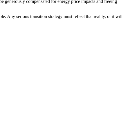
o be generously compensated for energy price impacts and freeing
. Any serious transition strategy must reflect that reality, or it will