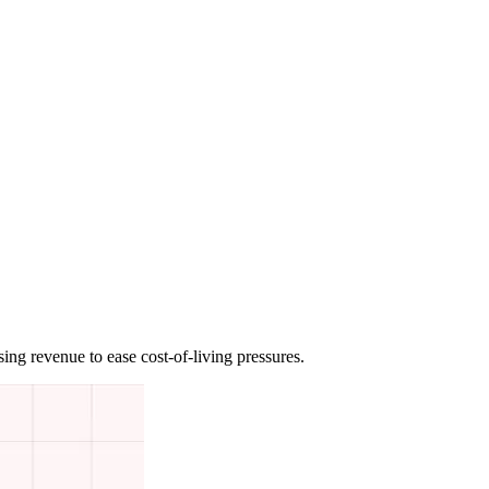
‌​‌‍‌‌‌ ​ ‌‍​ ‌ ​‍‌‍‍‌‌ ​​‌ ‌​‌‍‍‌‌‍ ‌‍ ‍​‍‌‌​ ‌‌‌​​‍‌‌ ‌‍‍ ‌‍‌‌‌ ‍‌​‍‌‌​ ​ ‌​‌​​‍‌‌​ ​ ‌​‌​​‍‌‌​ ​‍​ ​‍​ ​ ‌‍‌‌​ ‍‌‌‍​‌​ ‌​​ ​‌‌‍‌‌​ ‍‌‌‍‌‌​ ​ ‌‍‌‍​ ​ ​‍‌‌​ ​‍​ ​‍​‍‌‌​ ‌‌‌​‌​​‍ ‍‌‍​ ‌‍‍​‌‍‍‌‌‍ ​‌‍‌​‌ ​‍‌‍‌‌‌‍ ‍​‍‌‌​ ‌‌‌​​‍‌‌ ‌‍‍ ‌‍‌‌‌ ‍‌​‍‌‌​ ​ ‌​‌​​‍‌‌​ ​ ‌​‌​​‍‌‌​ ​‍​ ​‍​ ​‌​ ‍‌​ ‍​​ ‌‍​ ‌‍​ ‌ ​ ‌‍​ ​‍​ ​‍​ ​ ​ ​‌‌‍​‍​‍‌‌​ ​‍​ ​‍​‍‌‌​ ‌‌‌​‌​​‍ ‍‌ ‌​‌‍‌‌‌ ‍​‌ ‌​​‍‌‍‌ ​​‌‍‌‌‌ ​‍‌ ​ ‌ ​​‌‍‌‌‌‍​ ‌ ‌​‌‍‍‌‌ ‌‍‌‍‌‌​ ‌‌ ​​‌ ‌‌‌‍​‍‌‍ ​‌‍‍‌‌ ​ ‌‍‍​‌‍‌‌‌‍‌​​‍​‍‌ ‌