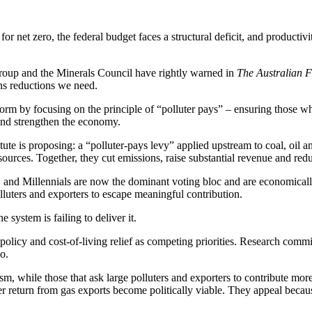
for net zero, the federal budget faces a structural deficit, and productiv
‌‌‌‌‌ ​‍‌‍ ​​ ‌‌‍‍​‌ ‌​‌ ‌​‌ ​​​‍‌‌​ ​ ‌​​‌​‍‌‌​ ​‍‌​‌‍​‍‌‌​ ​‍‌​‌‍‌‍ ​‌‍ ‌‍​ ‌‍​‌‌‍ ​‌‍‍​‌‍ ‌ ​ ‌ ‌​​‍‌‌​ ​ ‌​​‌​ ​ ​ ​ ​ ​ ​ ​ ​‍‌‍‌‍‍‌‌‍‌​​ ‌​ ‍​​ ‍​‌‍​ ​ ‍‌​ ‍‌​ ​​‌‍​ ​ ‍‌​‍ ‌​ ‌‍​ ‍​‌‍‌‍​ ‌ ​‍ ‌​ ‌​​ ‌‌‌‍​‍​ ‌‍​‍ ‌‌‍​‍‌‍​‌‌‍​‍​ ‌‍​‍ ‌​ ​‍​ ​‍‌‍‌​​ ‌‌​ ​ ‌‍‌‌‌‍​ ‌‍‌‌‌‍​ ​ ‌​​ ​​​ ‌​​‍‌‍‌ ‌​‌ ‍‌‌ ​​‌‍‌‌​ ‌‌‍ ‍‌‍‌‌‌ ‌ ‌ ​ ​‍‌‍‌ ​​‌‍​‌‌ ‌​‌‍‍​​ ‌‌‍​ ‌‍ ‌‍ ‍‌ ‌​‌‍‌‌‌‍ ‍‌ ‌​​‍‌‌​ ‌‌‌​​‍‌‌ ‌‍‍ ‌‍‌‌‌ ‍‌​‍‌‌​ ​ ‌​‌​​‍‌‌​ ​ ‌​‌​​‍‌‌​ ​‍​ ​‍​ ​‍‌‍​ ​ ​ ​ ​ ​ ‌‌​ ​‌​ ​​‌‍​‍​ ​‍‌‍‌​​ ​​​ ​‍​‍‌‌​ ​‍​ ​‍​‍‌‌​ ‌‌‌​‌​​‍ ‍‌‍​ ‌‍‍​‌‍‍‌‌‍ ​‌‍‌​‌ ​‍‌‍‌‌‌‍ ‍​‍‌‌​ ‌‌‌​​‍‌‌ ‌‍‍ ‌‍‌‌‌ ‍‌​‍‌‌​ ​ ‌​‌​​‍‌‌​ ​ ‌​‌​​‍‌‌​ ​‍​ ​‍‌‍​‌‌‍​ ‌‍​ ‌‍​ ‌‍‌​​ ‌‍​ ‌​‌‍‌‍‌‍‌‌​ ​‌‌‍​ ​ ‌​​‍‌‌​ ​‍​ ​‍​‍‌‌​ ‌‌‌​‌​​‍ ‍‌ ‌​‌‍‌‌‌ ‍​‌ ‌​​‍‌‍‌ ​​‌‍‌‌‌ ​‍‌ ​ ‌ ​​‌‍‌‌‌‍​ ‌ ‌​‌‍‍‌‌ ‌‍‌‍‌‌​ ‌‌ ​​‌ ‌‌‌‍​‍‌‍ ​‌‍‍‌‌ ​ ‌‍‍​‌‍‌‌‌‍‌​​‍​‍‌ ‌
The Australian Financial Review​​​​‌ ‍ ​‍​‍‌‍ ‌ ​‍‌‍‍‌‌‍‌ ‌‍‍‌‌‍ ‍​‍​‍​ ‍‍​‍​‍‌ ​ ‌‍​‌‌‍ ‍‌‍‍‌‌ ‌​‌ ‍‌​‍ ‍‌‍‍‌‌‍ ​‍​‍​‍ ​​‍​‍‌‍‍​‌ ​‍‌‍‌‌‌‍‌‍​‍​‍​ ‍‍​‍​‍‌‍‍​‌ ‌​‌ ‌​‌ ​​​ ‍‍​‍ ​‍ ‌‍ ​‌‍ ‌‍​ ‌‍​‌‌‍ ​‌‍‍​‌‍ ‌ ​ ‌ ‌​​ ‍‍​ ​ ​ ​ ​ ​ ​ ​ ​‍ ‌‍‍‌‌‍ ‍‌ ‌​‌‍‌‌‌‍ ‍‌ ‌​​‍ ‌‍‌‌‌‍‌​‌‍‍‌‌ ‌​​‍ ‌‍ ‌‌‍ ‌‍‌​‌‍‌‌​ ‌‌ ​​‌ ​‍‌‍‌‌‌ ​ ‌‍‌‌‌‍ ‍‌ ‌​‌‍​‌‌ ‌​‌‍‍‌‌‍ ‌‍ ‍​ ‍ ‌‍‍‌‌‍‌​​ ‌​ ‍​​ ‍​‌‍​ ​ ‍‌​ ‍‌​ ​​‌‍​ ​ ‍‌​‍ ‌​ ‌‍​ ‍​‌‍‌‍​ ‌ ​‍ ‌​ ‌​​ ‌‌‌‍​‍​ ‌‍​‍ ‌‌‍​‍‌‍​‌‌‍​‍​ ‌‍​‍ ‌​ ​‍​ ​‍‌‍‌​​ ‌‌​ ​ ‌‍‌‌‌‍​ ‌‍‌‌‌‍​ ​ ‌​​ ​​​ ‌​​ ‍ ‌ ‌​‌ ‍‌‌ ​​‌‍‌‌​ ‌‌‍ ‍‌‍‌‌‌ ‌ ‌ ​ ​ ‍ ‌ ​​‌‍​‌‌ ‌​‌‍‍​​ ‌‌‍​ ‌‍ ‌‍ ‍‌ ‌​‌‍‌‌‌‍ ‍‌ ‌​​‍‌‌​ ‌‌‌​​‍‌‌ ‌‍‍ ‌‍‌‌‌ ‍‌​‍‌‌​ ​ ‌​‌​​‍‌‌​ ​ ‌​‌​​‍‌‌​ ​‍​ ​‍​ ​‍‌‍​ ​ ​ ​ ​ ​ ‌‌​ ​‌​ ​​‌‍​‍​ ​‍‌‍‌​​ ​​​ ​‍​‍‌‌​ ​‍​ ​‍​‍‌‌​ ‌‌‌​‌​​‍ ‍‌‍​ ‌‍‍​‌‍‍‌‌‍ ​‌‍‌​‌ ​‍‌‍‌‌‌‍ ‍​‍‌‌​ ‌‌‌​​‍‌‌ ‌‍‍ ‌‍‌‌‌ ‍‌​‍‌‌​ ​ ‌​‌​​‍‌‌​ ​ ‌​‌​​‍‌‌​ ​‍​ ​‍​ ​‌‌‍​‍​ ‌‌​ ‌​​ ​‍​ ​‌‌‍‌‌​ ​​​ ​​​ ‍‌​ ‍‌​ ​‍​‍‌‌​ ​‍​ ​‍​‍‌‌​ ‌‌
‌​‌‍‌‌‌‍ ‍‌ ‌​​‍‌‌​ ‌‌‌​​‍‌‌ ‌‍‍ ‌‍‌‌‌ ‍‌​‍‌‌​ ​ ‌​‌​​‍‌‌​ ​ ‌​‌​​‍‌‌​ ​‍​ ​‍​ ​‍‌‍​ ​ ​ ​ ​ ​ ‌‌​ ​‌​ ​​‌‍​‍​ ​‍‌‍‌​​ ​​​ ​‍​‍‌‌​ ​‍​ ​‍​‍‌‌​ ‌‌‌​‌​​‍ ‍‌‍​ ‌‍‍​‌‍‍‌‌‍ ​‌‍‌​‌ ​‍‌‍‌‌‌‍ ‍​‍‌‌​ ‌‌‌​​‍‌‌ ‌‍‍ ‌‍‌‌‌ ‍‌​‍‌‌​ ​ ‌​‌​​‍‌‌​ ​ ‌​‌​​‍‌‌​ ​‍​ ​‍‌‍​‌​ ‍‌‌‍‌‌‌‍​ ‌‍​‍​ ‌‌‌‍​‍‌‍‌‌​ ‌‍​ ​​​ ​ ​ ​​​‍‌‌​ ​‍​ ​‍​‍‌‌​ ‌‌‌​‌​​‍ ‍‌ ‌​‌‍‌‌‌ ‍​‌ ‌​​‍‌‍‌ ​​‌‍‌‌‌ ​‍‌ ​ ‌ ​​‌‍‌‌‌‍​ ‌ ‌​‌‍‍‌‌ ‌‍‌‍‌‌​ ‌‌ ​​‌ ‌‌‌‍​‍‌‍ ​‌‍‍‌‌ ​ ‌‍‍​‌‍‌‌‌‍‌​​‍​‍‌ ‌
form by focusing on the principle of “polluter pays” – ensuring those wh
​‍‌‍‌ ‌​‌ ‍‌‌ ​​‌‍‌‌​ ‌‌‍ ‍‌‍‌‌‌ ‌ ‌ ​ ​‍‌‍‌ ​​‌‍​‌‌ ‌​‌‍‍​​ ‌‌‍​ ‌‍ ‌‍ ‍‌ ‌​‌‍‌‌‌‍ ‍‌ ‌​​‍‌‌​ ‌‌‌​​‍‌‌ ‌‍‍ ‌‍‌‌‌ ‍‌​‍‌‌​ ​ ‌​‌​​‍‌‌​ ​ ‌​‌​​‍‌‌​ ​‍​ ​‍​ ‌​‌‍​ ‌‍​‌​ ​‌‌‍‌​‌‍‌‌‌‍‌‍​ ‍‌​ ​‍‌‍​‍​ ‍​‌‍​‌​‍‌‌​ ​‍​ ​‍​‍‌‌​ ‌‌‌​‌​​‍ ‍‌‍​ ‌‍‍​‌‍‍‌‌‍ ​‌‍‌​‌ ​‍‌‍‌‌‌‍ ‍​‍‌‌​ ‌‌‌​​‍‌‌ ‌‍‍ ‌‍‌‌‌ ‍‌​‍‌‌​ ​ ‌​‌​​‍‌‌​ ​ ‌​‌​​‍‌‌​ ​‍​ ​‍​ ​ ‌‍‌​​ ‌‌​ ‍​​ ​‍‌‍‌‍​ ​ ‌‍‌‍​ ​‍​ ‌ ​ ​‌‌‍​ ​‍‌‌​ ​‍​ ​‍​‍‌‌​ ‌‌‌​‌​​‍ ‍‌ ‌​‌‍‌‌‌ ‍​‌ ‌​​‍‌‍‌ ​​‌‍‌‌‌ ​‍‌ ​ ‌ ​​‌‍‌‌‌‍​ ‌ ‌​‌‍‍‌‌ ‌‍‌‍‌‌​ ‌‌ ​​‌ ‌‌‌‍​‍‌‍ ​‌‍‍‌‌ ​ ‌‍‍​‌‍‌‌‌‍‌​​‍​‍‌ ‌
ute is proposing: a “polluter-pays levy” applied upstream to coal, oil a
‍‌‍‌​​ ‌‌​ ​ ‌‍‌‌‌‍​ ‌‍‌‌‌‍​ ​ ‌​​ ​​​ ‌​​ ‍ ‌ ‌​‌ ‍‌‌ ​​‌‍‌‌​ ‌‌‍ ‍‌‍‌‌‌ ‌ ‌ ​ ​ ‍ ‌ ​​‌‍​‌‌ ‌​‌‍‍​​ ‌‌‍​ ‌‍ ‌‍ ‍‌ ‌​‌‍‌‌‌‍ ‍‌ ‌​​‍‌‌​ ‌‌‌​​‍‌‌ ‌‍‍ ‌‍‌‌‌ ‍‌​‍‌‌​ ​ ‌​‌​​‍‌‌​ ​ ‌​‌​​‍‌‌​ ​‍​ ​‍‌‍​ ​ ‍‌​ ‌ ‌‍​‍‌‍​‌​ ​​​ ​ ‌‍​‍​ ​​‌‍‌‌​ ​ ‌‍​‌​‍‌‌​ ​‍​ ​‍​‍‌‌​ ‌‌‌​‌​​‍ ‍‌‍​ ‌‍‍​‌‍‍‌‌‍ ​‌‍‌​‌ ​‍‌‍‌‌‌‍ ‍​‍‌‌​ ‌‌‌​​‍‌‌ ‌‍‍ ‌‍‌‌‌ ‍‌​‍‌‌​ ​ ‌​‌​​‍‌‌​ ​ ‌​‌​​‍‌‌​ ​‍​ ​‍​ ​‌​ ‍‌‌‍‌‍​ ‍‌‌‍​‍​ ​ ​ ‍​​ ​ ​ ​‌​ ​ ‌‍​‍​ ‌‍​‍‌‌​ ​‍​ ​‍​‍‌‌​ ‌‌‌​‌​​‍ ‍‌ ‌​‌‍‌‌‌ ‍​‌ ‌​​ ‌‍​‍‌‍​‌‌ ​ ‌‍‌‌‌‌‌‌‌ ​‍‌‍ ​​ ‌‌‍‍​‌ ‌​‌ ‌​‌ ​​​‍‌‌​ ​ ‌​​‌​‍‌‌​ ​‍‌​‌‍​‍‌‌​ ​‍‌​‌‍‌‍ ​‌‍ ‌‍​ ‌‍​‌‌‍ ​‌‍‍​‌‍ ‌ ​ ‌ ‌​​‍‌‌​ ​ ‌​​‌​ ​ ​ ​ ​ ​ ​ ​ ​‍‌‍‌‍‍‌‌‍‌​​ ‌​ ‍​​ ‍​‌‍​ ​ ‍‌​ ‍‌​ ​​‌‍​ ​ ‍‌​‍ ‌
 and Millennials are now the dominant voting bloc and are economically
‍‌‍​‌‌ ​ ‌‍‌‌‌‌‌‌‌ ​‍‌‍ ​​ ‌‌‍‍​‌ ‌​‌ ‌​‌ ​​​‍‌‌​ ​ ‌​​‌​‍‌‌​ ​‍‌​‌‍​‍‌‌​ ​‍‌​‌‍‌‍ ​‌‍ ‌‍​ ‌‍​‌‌‍ ​‌‍‍​‌‍ ‌ ​ ‌ ‌​​‍‌‌​ ​ ‌​​‌​ ​ ​ ​ ​ ​ ​ ​ ​‍‌‍‌‍‍‌‌‍‌​​ ‌​ ‍​​ ‍​‌‍​ ​ ‍‌​ ‍‌​ ​​‌‍​ ​ ‍‌​‍ ‌​ ‌‍​ ‍​‌‍‌‍​ ‌ ​‍ ‌​ ‌​​ ‌‌‌‍​‍​ ‌‍​‍ ‌‌‍​‍‌‍​‌‌‍​‍​ ‌‍​‍ ‌​ ​‍​ ​‍‌‍‌​​ ‌‌​ ​ ‌‍‌‌‌‍​ ‌‍‌‌‌‍​ ​ ‌​​ ​​​ ‌​​‍‌‍‌ ‌​‌ ‍‌‌ ​​‌‍‌‌​ ‌‌‍ ‍‌‍‌‌‌ ‌ ‌ ​ ​‍‌‍‌ ​​‌‍​‌‌ ‌​‌‍‍​​ ‌‌‍​ ‌‍ ‌‍ ‍‌ ‌​‌‍‌‌‌‍ ‍‌ ‌​​‍‌‌​ ‌‌‌​​‍‌‌ ‌‍‍ ‌‍‌‌‌ ‍‌​‍‌‌​ ​ ‌​‌​​‍‌‌​ ​ ‌​‌​​‍‌‌​ ​‍​ ​‍​ ​‌​ ‌‍​ ‌ ‌‍‌‍​ ‌​​ ‌‌‌‍​‌‌‍‌​‌‍​ ‌‍‌‌​ ​‌​ ‌‍​‍‌‌​ ​‍​ ​‍​‍‌‌​ ‌‌‌​‌​​‍ ‍‌‍​ ‌‍‍​‌‍‍‌‌‍ ​‌‍‌​‌ ​‍‌‍‌‌‌‍ ‍​‍‌‌​ ‌‌‌​​‍‌‌ ‌‍‍ ‌‍‌‌‌ ‍‌​‍‌‌​ ​ ‌​‌​​‍‌‌​ ​ ‌​‌​​‍‌‌​ ​‍​ ​‍​ ‍‌​ ‌​‌‍​‌‌‍‌‍​ ​‍​ ‌ ​ ‍​​ ​‍​ ‍‌​ ​​​ ​‌​ ‌‌​‍‌‌​ ​‍​ ​‍​‍‌‌​ ‌‌‌​‌​​‍ ‍‌ ‌​‌‍‌‌‌ ‍​‌ ‌​​‍‌‍‌ ​​‌‍‌‌‌ ​‍‌ ​ ‌ ​​‌‍‌‌‌‍​ ‌ ‌​‌‍‍‌‌ ‌‍‌‍‌‌​ ‌‌ ​​‌ ‌‌‌‍​‍‌‍ ​‌‍‍‌‌ ​ ‌‍‍​‌‍‌‌‌‍‌​​‍​‍‌ ‌
 ‌​ ​‍​ ​‍‌‍‌​​ ‌‌​ ​ ‌‍‌‌‌‍​ ‌‍‌‌‌‍​ ​ ‌​​ ​​​ ‌​​‍‌‍‌ ‌​‌ ‍‌‌ ​​‌‍‌‌​ ‌‌‍ ‍‌‍‌‌‌ ‌ ‌ ​ ​‍‌‍‌ ​​‌‍​‌‌ ‌​‌‍‍​​ ‌‌‍​ ‌‍ ‌‍ ‍‌ ‌​‌‍‌‌‌‍ ‍‌ ‌​​‍‌‌​ ‌‌‌​​‍‌‌ ‌‍‍ ‌‍‌‌‌ ‍‌​‍‌‌​ ​ ‌​‌​​‍‌‌​ ​ ‌​‌​​‍‌‌​ ​‍​ ​‍​ ​ ​ ‌ ‌‍​‍​ ‍‌‌‍​‌‌‍‌​‌‍‌​​ ​ ​ ​ ‌‍​ ‌‍‌‍​ ​‌​‍‌‌​ ​‍​ ​‍​‍‌‌​ ‌‌‌​‌​​‍ ‍‌‍​ ‌‍‍​‌‍‍‌‌‍ ​‌‍‌​‌ ​‍‌‍‌‌‌‍ ‍​‍‌‌​ ‌‌‌​​‍‌‌ ‌‍‍ ‌‍‌‌‌ ‍‌​‍‌‌​ ​ ‌​‌​​‍‌‌​ ​ ‌​‌​​‍‌‌​ ​‍​ ​‍​ ‍​​ ‌‍​ ‍​​ ‍​​ ​​​ ‌ ​ ‍‌‌‍​‍​ ​ ​ ‌‍‌‍​‍​ ‍‌​‍‌‌​ ​‍​ ​‍​‍‌‌​ ‌‌‌​‌​​‍ ‍‌ ‌​‌‍‌‌‌ ‍​‌ ‌​​‍‌‍‌ ​​‌‍‌‌‌ ​‍‌ ​ ‌ ​​‌‍‌‌‌‍​ ‌ ‌​‌‍‍‌‌ ‌‍‌‍‌‌​ ‌‌ ​​‌ ‌‌‌‍​‍‌‍ ​‌‍‍‌‌ ​ ‌‍‍​‌‍‌‌‌‍‌​​‍​‍‌ ‌
te policy and cost-of-living relief as competing priorities. Research c
‌‌​ ‌‌ ​​‌ ‌‌‌‍​‍‌‍ ​‌‍‍‌‌ ​ ‌‍‍​‌‍‌‌‌‍‌​​‍​‍‌ ‌
ism, while those that ask large polluters and exporters to contribute m
rer return from gas exports become politically viable. They appeal beca