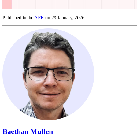
Published in the ​​​​‌ ‍ ​‍​‍‌‍ ‌ ​‍‌‍‍‌‌‍‌ ‌‍‍‌‌‍ ‍​‍​‍​ ‍‍​‍​‍‌ ​ ‌‍​‌‌‍ ‍‌‍‍‌‌ ‌​‌ ‍‌​‍ ‍‌‍‍‌‌‍ ​‍​‍​‍ ​​‍​‍‌‍‍​‌ ​‍‌‍‌‌‌‍‌‍​‍​‍​ ‍‍​‍​‍‌‍‍​‌ ‌​‌ ‌​‌ ​​​ ‍‍​‍ ​‍ ‌‍ ​‌‍ ‌‍​ ‌‍​‌‌‍ ​‌‍‍​‌‍ ‌ ​ ‌ ‌​​ ‍‍​ ​ ​ ​ ​ ​ ​ ​ ​‍ ‌‍‍‌‌‍ ‍‌ ‌​‌‍‌‌‌‍ ‍‌ ‌​​‍ ‌‍‌‌‌‍‌​‌‍‍‌‌ ‌​​‍ ‌‍ ‌‌‍ ‌‍‌​‌‍‌‌​ ‌‌ ​​‌ ​‍‌‍‌‌‌ ​ ‌‍‌‌‌‍ ‍‌ ‌​‌‍​‌‌ ‌​‌‍‍‌‌‍ ‌‍ ‍​ ‍ ‌‍‍‌‌‍‌​​ ‌​ ‍​​ ‍​‌‍​ ​ ‍‌​ ‍‌​ ​​‌‍​ ​ ‍‌​‍ ‌​ ‌‍​ ‍​‌‍‌‍​ ‌ ​‍ ‌​ ‌​​ ‌‌‌‍​‍​ ‌‍​‍ ‌‌‍​‍‌‍​‌‌‍​‍​ ‌‍​‍ ‌​ ​‍​ ​‍‌‍‌​​ ‌‌​ ​ ‌‍‌‌‌‍​ ‌‍‌‌‌‍​ ​ ‌​​ ​​​ ‌​​ ‍ ‌ ‌​‌ ‍‌‌ ​​‌‍‌‌​ ‌‌‍ ‍‌‍‌‌‌ ‌ ‌ ​ ​ ‍ ‌ ​​‌‍​‌‌ ‌​‌‍‍​​ ‌‌‍ ​‌‍ ‌‍​ ‌‍​‌‌ ‌​‌‍‍‌‌‍ ‌‍ ‍‌‌​‍‌‍‌‌‌‍‌‍‌‍‌‌‌ ​‍‌‍‌‌‌‍ ‍‌‍​ ‌‍‌‌​‍‌‌​ ‌‌‌​​‍‌‌ ‌‍‍ ‌‍‌‌‌ ‍‌​‍‌‌​ ​ ‌​‌​​‍‌‌​ ​ ‌​‌​​‍‌‌​ ​‍​ ​‍‌‍‌‌‌‍​‌​ ​‌​ ‍‌‌‍‌​​ ‌‍​ ‌‌‌‍‌‌​ ‍‌​ ‍​​ ‍‌​ ‍​​‍‌‌​ ​‍​ ​‍​‍‌‌​ ‌‌‌​‌​​‍ ‍‌‍​ ‌‍‍​‌‍‍‌‌‍ ​‌‍‌​‌ ​‍‌‍‌‌‌‍ ‍​‍‌‌​ ‌‌‌​​‍‌‌ ‌‍‍ ‌‍‌‌‌ ‍‌​‍‌‌​ ​ ‌​‌​​‍‌‌​ ​ ‌​‌​​‍‌‌​ ​‍​ ​‍‌‍​‍‌‍‌‌​ ​‌​ ‍​‌‍‌​​ ​‍​ ‍​​ ‍‌​ ‌​‌‍​ ‌‍‌‌‌‍‌‍​‍‌‌​ ​‍​ ​‍​‍‌‌​ ‌‌‌​‌​​‍ ‍‌ ‌​‌‍‌‌‌ ‍​‌ ‌​​ ‌‍​‍‌‍​‌‌ ​ ‌‍‌‌‌‌‌‌‌ ​‍‌‍ ​​ ‌‌‍‍​‌ ‌​‌ ‌​‌ ​​​‍‌‌​ ​ ‌​​‌​‍‌‌​ ​‍‌​‌‍​‍‌‌​ ​‍‌​‌‍‌‍ ​‌‍ ‌‍​ ‌‍​‌‌‍ ​‌‍‍​‌‍ ‌ ​ ‌ ‌​​‍‌‌​ ​ ‌​​‌​ ​ ​ ​ ​ ​ ​ ​ ​‍‌‍‌‍‍‌‌‍‌​​ ‌​ ‍​​ ‍​‌‍​ ​ ‍‌​ ‍‌​ ​​‌‍​ ​ ‍‌​‍ ‌​ ‌‍​ ‍​‌‍‌‍​ ‌ ​‍ ‌​ ‌​​ ‌‌‌‍​‍​ ‌‍​‍ ‌‌‍​‍‌‍​‌‌‍​‍​ ‌‍​‍ ‌​ ​‍​ ​‍‌‍‌​​ ‌‌​ ​ ‌‍‌‌‌‍​ ‌‍‌‌‌‍​ ​ ‌​​ ​​​ ‌​​‍‌‍‌ ‌​‌ ‍‌‌ ​​‌‍‌‌​ ‌‌‍ ‍‌‍‌‌‌ ‌ ‌ ​ ​‍‌‍‌ ​​‌‍​‌‌ ‌​‌‍‍​​ ‌‌‍ ​‌‍ ‌‍​ ‌‍​‌‌ ‌​‌‍‍‌‌‍ ‌‍ ‍‌‌​‍‌‍‌‌‌‍‌‍‌‍‌‌‌ ​‍‌‍‌‌‌‍ ‍‌‍​ ‌‍‌‌​‍‌‌​ ‌‌‌​​‍‌‌ ‌‍‍ ‌‍‌‌‌ ‍‌​‍‌‌​ ​ ‌​‌​​‍‌‌​ ​ ‌​‌​​‍‌‌​ ​‍​ ​‍‌‍‌‌‌‍​‌​ ​‌​ ‍‌‌‍‌​​ ‌‍​ ‌‌‌‍‌‌​ ‍‌​ ‍​​ ‍‌​ ‍​​‍‌‌​ ​‍​ ​‍​‍‌‌​ ‌‌‌​‌​​‍ ‍‌‍​ ‌‍‍​‌‍‍‌‌‍ ​‌‍‌​‌ ​‍‌‍‌‌‌‍ ‍​‍‌‌​ ‌‌‌​​‍‌‌ ‌‍‍ ‌‍‌‌‌ ‍‌​‍‌‌​ ​ ‌​‌​​‍‌‌​ ​ ‌​‌​​‍‌‌​ ​‍​ ​‍‌‍​‍‌‍‌‌​ ​‌​ ‍​‌‍‌​​ ​‍​ ‍​​ ‍‌​ ‌​‌‍​ ‌‍‌‌‌‍‌‍​‍‌‌​ ​‍​ ​‍​‍‌‌​ ‌‌‌​‌​​‍ ‍‌ ‌​‌‍‌‌‌ ‍​‌ ‌​​‍‌‍‌ ​​‌‍‌‌‌ ​‍‌ ​ ‌ ​​‌‍‌‌‌‍​ ‌ ‌​‌‍‍‌‌ ‌‍‌‍‌‌​ ‌‌ ​​‌ ‌‌‌‍​‍‌‍ ​‌‍‍‌‌ ​ ‌‍‍​‌‍‌‌‌‍‌​​‍​‍‌ ‌
AFR​​​​‌ ‍ ​‍​‍‌‍ ‌ ​‍‌‍‍‌‌‍‌ ‌‍‍‌‌‍ ‍​‍​‍​ ‍‍​‍​‍‌ ​ ‌‍​‌‌‍ ‍‌‍‍‌‌ ‌​‌ ‍‌​‍ ‍‌‍‍‌‌‍ ​‍​‍​‍ ​​‍​‍‌‍‍​‌ ​‍‌‍‌‌‌‍‌‍​‍​‍​ ‍‍​‍​‍‌‍‍​‌ ‌​‌ ‌​‌ ​​​ ‍‍​‍ ​‍ ‌‍ ​‌‍ ‌‍​ ‌‍​‌‌‍ ​‌‍‍​‌‍ ‌ ​ ‌ ‌​​ ‍‍​ ​ ​ ​ ​ ​ ​ ​ ​‍ ‌‍‍‌‌‍ ‍‌ ‌​‌‍‌‌‌‍ ‍‌ ‌​​‍ ‌‍‌‌‌‍‌​‌‍‍‌‌ ‌​​‍ ‌‍ ‌‌‍ ‌‍‌​‌‍‌‌​ ‌‌ ​​‌ ​‍‌‍‌‌‌ ​ ‌‍‌‌‌‍ ‍‌ ‌​‌‍​‌‌ ‌​‌‍‍‌‌‍ ‌‍ ‍​ ‍ ‌‍‍‌‌‍‌​​ ‌​ ‍​​ ‍​‌‍​ ​ ‍‌​ ‍‌​ ​​‌‍​ ​ ‍‌​‍ ‌​ ‌‍​ ‍​‌‍‌‍​ ‌ ​‍ ‌​ ‌​​ ‌‌‌‍​‍​ ‌‍​‍ ‌‌‍​‍‌‍​‌‌‍​‍​ ‌‍​‍ ‌​ ​‍​ ​‍‌‍‌​​ ‌‌​ ​ ‌‍‌‌‌‍​ ‌‍‌‌‌‍​ ​ ‌​​ ​​​ ‌​​ ‍ ‌ ‌​‌ ‍‌‌ ​​‌‍‌‌​ ‌‌‍ ‍‌‍‌‌‌ ‌ ‌ ​ ​ ‍ ‌ ​​‌‍​‌‌ ‌​‌‍‍​​ ‌‌‍ ​‌‍ ‌‍​ ‌‍​‌‌ ‌​‌‍‍‌‌‍ ‌‍ ‍‌‌​‍‌‍‌‌‌‍‌‍‌‍‌‌‌ ​‍‌‍‌‌‌‍ ‍‌‍​ ‌‍‌‌​‍‌‌​ ‌‌‌​​‍‌‌ ‌‍‍ ‌‍‌‌‌ ‍‌​‍‌‌​ ​ ‌​‌​​‍‌‌​ ​ ‌​‌​​‍‌‌​ ​‍​ ​‍‌‍‌‌‌‍​‌​ ​‌​ ‍‌‌‍‌​​ ‌‍​ ‌‌‌‍‌‌​ ‍‌​ ‍​​ ‍‌​ ‍​​‍‌‌​ ​‍​ ​‍​‍‌‌​ ‌‌‌​‌​​‍ ‍‌‍​ ‌‍‍​‌‍‍‌‌‍ ​‌‍‌​‌ ​‍‌‍‌‌‌‍ ‍​‍‌‌​ ‌‌‌​​‍‌‌ ‌‍‍ ‌‍‌‌‌ ‍‌​‍‌‌​ ​ ‌​‌​​‍‌‌​ ​ ‌​‌​​‍‌‌​ ​‍​ ​‍‌‍‌‌​ ‌‌​ ​​​ ‌‍‌‍​‍‌‍‌‍​ ‌ ‌‍​‌​ ​‌​ ‌‌​ ​ ​ ‌‌​‍‌‌​ ​‍​ ​‍​‍‌‌​ ‌‌‌​‌​​‍ ‍‌ ‌​‌‍‌‌‌ ‍​‌ ‌​​ ‌‍​‍‌‍​‌‌ ​ ‌‍‌‌‌‌‌‌‌ ​‍‌‍ ​​ ‌‌‍‍​‌ ‌​‌ ‌​‌ ​​​‍‌‌​ ​ ‌​​‌​‍‌‌​ ​‍‌​‌‍​‍‌‌​ ​‍‌​‌‍‌‍ ​‌‍ ‌‍​ ‌‍​‌‌‍ ​‌‍‍​‌‍ ‌ ​ ‌ ‌​​‍‌‌​ ​ ‌​​‌​ ​ ​ ​ ​ ​ ​ ​ ​‍‌‍‌‍‍‌‌‍‌​​ ‌​ ‍​​ ‍​‌‍​ ​ ‍‌​ ‍‌​ ​​‌‍​ ​ ‍‌​‍ ‌​ ‌‍​ ‍​‌‍‌‍​ ‌ ​‍ ‌​ ‌​​ ‌‌‌‍​‍​ ‌‍​‍ ‌‌‍​‍‌‍​‌‌‍​‍​ ‌‍​‍ ‌​ ​‍​ ​‍‌‍‌​​ ‌‌​ ​ ‌‍‌‌‌‍​ ‌‍‌‌‌‍​ ​ ‌​​ ​​​ ‌​​‍‌‍‌ ‌​‌ ‍‌‌ ​​‌‍‌‌​ ‌‌‍ ‍‌‍‌‌‌ ‌ ‌ ​ ​‍‌‍‌ ​​‌‍​‌‌ ‌​‌‍‍​​ ‌‌‍ ​‌‍ ‌‍​ ‌‍​‌‌ ‌​‌‍‍‌‌‍ ‌‍ ‍‌‌​‍‌‍‌‌‌‍‌‍‌‍‌‌‌ ​‍‌‍‌‌‌‍ ‍‌‍​ ‌‍‌‌​‍‌‌​ ‌‌‌​​‍‌‌ ‌‍‍ ‌‍‌‌‌ ‍‌​‍‌‌​ ​ ‌​‌​​‍‌‌​ ​ ‌​‌​​‍‌‌​ ​‍​ ​‍‌‍‌‌‌‍​‌​ ​‌​ ‍‌‌‍‌​​ ‌‍​ ‌‌‌‍‌‌​ ‍‌​ ‍​​ ‍‌​ ‍​​‍‌‌​ ​‍​ ​‍​‍‌‌​ ‌‌‌​‌​​‍ ‍‌‍​ ‌‍‍​‌‍‍‌‌‍ ​‌‍‌​‌ ​‍‌‍‌‌‌‍ ‍​‍‌‌​ ‌‌‌​​‍‌‌ ‌‍‍ ‌‍‌‌‌ ‍‌​‍‌‌​ ​ ‌​‌​​‍‌‌​ ​ ‌​‌​​‍‌‌​ ​‍​ ​‍‌‍‌‌​ ‌‌​ ​​​ ‌‍‌‍​‍‌‍‌‍​ ‌ ‌‍​‌​ ​‌​ ‌‌​ ​ ​ ‌‌​‍‌‌​ ​‍​ ​‍​‍‌‌​ ‌‌‌​‌​​‍ ‍‌ ‌​‌‍‌‌‌ ‍​‌ ‌​​‍‌‍‌ ​​‌‍‌‌‌ ​‍‌ ​ ‌ ​​‌‍‌‌‌‍​ ‌ ‌​‌‍‍‌‌ ‌‍‌‍‌‌​ ‌‌ ​​‌ ‌‌‌‍​‍‌‍ ​‌‍‍‌‌ ​ ‌‍‍​‌‍‌‌‌‍‌​​‍​‍‌ ‌
on 29 January, 2026.​​​​‌ ‍ ​‍​‍‌‍ ‌ ​‍‌‍‍‌‌‍‌ ‌‍‍‌‌‍ ‍​‍​‍​ ‍‍​‍​‍‌ ​ ‌‍​‌‌‍ ‍‌‍‍‌‌ ‌​‌ ‍‌​‍ ‍‌‍‍‌‌‍ ​‍​‍​‍ ​​‍​‍‌‍‍​‌ ​‍‌‍‌‌‌‍‌‍​‍​‍​ ‍‍​‍​‍‌‍‍​‌ ‌​‌ ‌​‌ ​​​ ‍‍​‍ ​‍ ‌‍ ​‌‍ ‌‍​ ‌‍​‌‌‍ ​‌‍‍​‌‍ ‌ ​ ‌ ‌​​ ‍‍​ ​ ​ ​ ​ ​ ​ ​ ​‍ ‌‍‍‌‌‍ ‍‌ ‌​‌‍‌‌‌‍ ‍‌ ‌​​‍ ‌‍‌‌‌‍‌​‌‍‍‌‌ ‌​​‍ ‌‍ ‌‌‍ ‌‍‌​‌‍‌‌​ ‌‌ ​​‌ ​‍‌‍‌‌‌ ​ ‌‍‌‌‌‍ ‍‌ ‌​‌‍​‌‌ ‌​‌‍‍‌‌‍ ‌‍ ‍​ ‍ ‌‍‍‌‌‍‌​​ ‌​ ‍​​ ‍​‌‍​ ​ ‍‌​ ‍‌​ ​​‌‍​ ​ ‍‌​‍ ‌​ ‌‍​ ‍​‌‍‌‍​ ‌ ​‍ ‌​ ‌​​ ‌‌‌‍​‍​ ‌‍​‍ ‌‌‍​‍‌‍​‌‌‍​‍​ ‌‍​‍ ‌​ ​‍​ ​‍‌‍‌​​ ‌‌​ ​ ‌‍‌‌‌‍​ ‌‍‌‌‌‍​ ​ ‌​​ ​​​ ‌​​ ‍ ‌ ‌​‌ ‍‌‌ ​​‌‍‌‌​ ‌‌‍ ‍‌‍‌‌‌ ‌ ‌ ​ ​ ‍ ‌ ​​‌‍​‌‌ ‌​‌‍‍​​ ‌‌‍ ​‌‍ ‌‍​ ‌‍​‌‌ ‌​‌‍‍‌‌‍ ‌‍ ‍‌‌​‍‌‍‌‌‌‍‌‍‌‍‌‌‌ ​‍‌‍‌‌‌‍ ‍‌‍​ ‌‍‌‌​‍‌‌​ ‌‌‌​​‍‌‌ ‌‍‍ ‌‍‌‌‌ ‍‌​‍‌‌​ ​ ‌​‌​​‍‌‌​ ​ ‌​‌​​‍‌‌​ ​‍​ ​‍‌‍‌‌‌‍​‌​ ​‌​ ‍‌‌‍‌​​ ‌‍​ ‌‌‌‍‌‌​ ‍‌​ ‍​​ ‍‌​ ‍​​‍‌‌​ ​‍​ ​‍​‍‌‌​ ‌‌‌​‌​​‍ ‍‌‍​ ‌‍‍​‌‍‍‌‌‍ ​‌‍‌​‌ ​‍‌‍‌‌‌‍ ‍​‍‌‌​ ‌‌‌​​‍‌‌ ‌‍‍ ‌‍‌‌‌ ‍‌​‍‌‌​ ​ ‌​‌​​‍‌‌​ ​ ‌​‌​​‍‌‌​ ​‍​ ​‍​ ​​​ ‌‍​ ​​‌‍‌​​ ‌​​ ‍‌‌‍‌‍​ ‌ ​ ​‍​ ​ ‌‍‌‍‌‍​‌​‍‌‌​ ​‍​ ​‍​‍‌‌​ ‌‌‌​‌​​‍ ‍‌ ‌​‌‍‌‌‌ ‍​‌ ‌​​ ‌‍​‍‌‍​‌‌ ​ ‌‍‌‌‌‌‌‌‌ ​‍‌‍ ​​ ‌‌‍‍​‌ ‌​‌ ‌​‌ ​​​‍‌‌​ ​ ‌​​‌​‍‌‌​ ​‍‌​‌‍​‍‌‌​ ​‍‌​‌‍‌‍ ​‌‍ ‌‍​ ‌‍​‌‌‍ ​‌‍‍​‌‍ ‌ ​ ‌ ‌​​‍‌‌​ ​ ‌​​‌​ ​ ​ ​ ​ ​ ​ ​ ​‍‌‍‌‍‍‌‌‍‌​​ ‌​ ‍​​ ‍​‌‍​ ​ ‍‌​ ‍‌​ ​​‌‍​ ​ ‍‌​‍ ‌​ ‌‍​ ‍​‌‍‌‍​ ‌ ​‍ ‌​ ‌​​ ‌‌‌‍​‍​ ‌‍​‍ ‌‌‍​‍‌‍​‌‌‍​‍​ ‌‍​‍ ‌​ ​‍​ ​‍‌‍‌​​ ‌‌​ ​ ‌‍‌‌‌‍​ ‌‍‌‌‌‍​ ​ ‌​​ ​​​ ‌​​‍‌‍‌ ‌​‌ ‍‌‌ ​​‌‍‌‌​ ‌‌‍ ‍‌‍‌‌‌ ‌ ‌ ​ ​‍‌‍‌ ​​‌‍​‌‌ ‌​‌‍‍​​ ‌‌‍ ​‌‍ ‌‍​ ‌‍​‌‌ ‌​‌‍‍‌‌‍ ‌‍ ‍‌‌​‍‌‍‌‌‌‍‌‍‌‍‌‌‌ ​‍‌‍‌‌‌‍ ‍‌‍​ ‌‍‌‌​‍‌‌​ ‌‌‌​​‍‌‌ ‌‍‍ ‌‍‌‌‌ ‍‌​‍‌‌​ ​ ‌​‌​​‍‌‌​ ​ ‌​‌​​‍‌‌​ ​‍​ ​‍‌‍‌‌‌‍​‌​ ​‌​ ‍‌‌‍‌​​ ‌‍​ ‌‌‌‍‌‌​ ‍‌​ ‍​​ ‍‌​ ‍​​‍‌‌​ ​‍​ ​‍​‍‌‌​ ‌‌‌​‌​​‍ ‍‌‍​ ‌‍‍​‌‍‍‌‌‍ ​‌‍‌​‌ ​‍‌‍‌‌‌‍ ‍​‍‌‌​ ‌‌‌​​‍‌‌ ‌‍‍ ‌‍‌‌‌ ‍‌​‍‌‌​ ​ ‌​‌​​‍‌‌​ ​ ‌​‌​​‍‌‌​ ​‍​ ​‍​ ​​​ ‌‍​ ​​‌‍‌​​ ‌​​ ‍‌‌‍‌‍​ ‌ ​ ​‍​ ​ ‌‍‌‍‌‍​‌​‍‌‌​ ​‍​ ​‍​‍‌‌​ ‌‌‌​‌​​‍ ‍‌ ‌​‌‍‌‌‌ ‍​‌ ‌​​‍‌‍‌ ​​‌‍‌‌‌ ​‍‌ ​ ‌ ​​‌‍‌‌‌‍​ ‌ ‌​‌‍‍‌‌ ‌‍‌‍‌‌​ ‌‌ ​​‌ ‌‌‌‍​‍‌‍ ​‌‍‍‌‌ ​ ‌‍‍​‌‍‌‌‌‍‌​​‍​‍‌ ‌
Baethan Mullen​​​​‌ ‍ ​‍​‍‌‍ ‌ ​‍‌‍‍‌‌‍‌ ‌‍‍‌‌‍ ‍​‍​‍​ ‍‍​‍​‍‌ ​ ‌‍​‌‌‍ ‍‌‍‍‌‌ ‌​‌ ‍‌​‍ ‍‌‍‍‌‌‍ ​‍​‍​‍ ​​‍​‍‌‍‍​‌ ​‍‌‍‌‌‌‍‌‍​‍​‍​ ‍‍​‍​‍‌‍‍​‌ ‌​‌ ‌​‌ ​​​ ‍‍​‍ ​‍ ‌‍ ​‌‍ ‌‍​ ‌‍​‌‌‍ ​‌‍‍​‌‍ ‌ ​ ‌ ‌​​ ‍‍​ ​ ​ ​ ​ ​ ​ ​ ​‍ ‌‍‍‌‌‍ ‍‌ ‌​‌‍‌‌‌‍ ‍‌ ‌​​‍ ‌‍‌‌‌‍‌​‌‍‍‌‌ ‌​​‍ ‌‍ ‌‌‍ ‌‍‌​‌‍‌‌​ ‌‌ ​​‌ ​‍‌‍‌‌‌ ​ ‌‍‌‌‌‍ ‍‌ ‌​‌‍​‌‌ ‌​‌‍‍‌‌‍ ‌‍ ‍​ ‍ ‌‍‍‌‌‍‌​​ ‌​ ​‍‌‍​‍​ ‌​​ ​‌​ ​‍‌‍​‍‌‍​‌‌‍​‌​‍ ‌​ ‍​​ ​​​ ‍‌​ ​‍​‍ ‌​ ‌​‌‍​‍​ ‍​​ ‌ ​‍ ‌‌‍​‍‌‍‌​‌‍‌‌​ ‌‌​‍ ‌​ ​ ‌‍‌​‌‍​‌​ ‌​​ ‌‌​ ​‍​ ‍​​ ‍‌​ ‍‌​ ​ ​ ​ ​ ‍‌​ ‍ ‌ ‌​‌ ‍‌‌ ​​‌‍‌‌​ ‌‌‍​‌‌ ‌‌‌ ‌​‌‍‍​‌‍ ‌ ​‍​ ‍ ‌ ​​‌‍​‌‌ ‌​‌‍‍​​ ‌‌‍ ‍‌‍​‌‌‍ ‌‌‍‌‌​ ‌‍​‍‌‍​‌‌ ​ ‌‍‌‌‌‌‌‌‌ ​‍‌‍ ​​ ‌‌‍‍​‌ ‌​‌ ‌​‌ ​​​‍‌‌​ ​ ‌​​‌​‍‌‌​ ​‍‌​‌‍​‍‌‌​ ​‍‌​‌‍‌‍ ​‌‍ ‌‍​ ‌‍​‌‌‍ ​‌‍‍​‌‍ ‌ ​ ‌ ‌​​‍‌‌​ ​ ‌​​‌​ ​ ​ ​ ​ ​ ​ ​ ​‍‌‍‌‍‍‌‌‍‌​​ ‌​ ​‍‌‍​‍​ ‌​​ ​‌​ ​‍‌‍​‍‌‍​‌‌‍​‌​‍ ‌​ ‍​​ ​​​ ‍‌​ ​‍​‍ ‌​ ‌​‌‍​‍​ ‍​​ ‌ ​‍ ‌‌‍​‍‌‍‌​‌‍‌‌​ ‌‌​‍ ‌​ ​ ‌‍‌​‌‍​‌​ ‌​​ ‌‌​ ​‍​ ‍​​ ‍‌​ ‍‌​ ​ ​ ​ ​ ‍‌​‍‌‍‌ ‌​‌ ‍‌‌ ​​‌‍‌‌​ ‌‌‍​‌‌ ‌‌‌ ‌​‌‍‍​‌‍ ‌ ​‍​‍‌‍‌ ​​‌‍​‌‌ ‌​‌‍‍​​ ‌‌‍ ‍‌‍​‌‌‍ ‌‌‍‌‌​‍‌‍‌ ​​‌‍‌‌‌ ​‍‌ ​ ‌ ​​‌‍‌‌‌‍​ ‌ ‌​‌‍‍‌‌ ‌‍‌‍‌‌​ ‌‌ ​​‌ ‌‌‌‍​‍‌‍ ​‌‍‍‌‌ ​ ‌‍‍​‌‍‌‌‌‍‌​​‍​‍‌ ‌