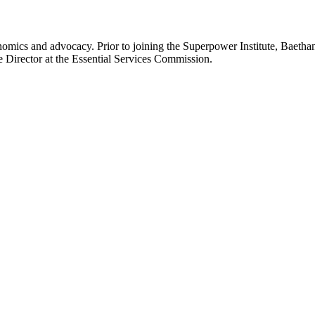
onomics and advocacy. Prior to joining the Superpower Institute, Bae
​ ‌‍‌‌‌‌‌‌‌ ​‍‌‍ ​​ ‌‌‍‍​‌ ‌​‌ ‌​‌ ​​​‍‌‌​ ​ ‌​​‌​‍‌‌​ ​‍‌​‌‍​‍‌‌​ ​‍‌​‌‍‌‍ ​‌‍ ‌‍​ ‌‍​‌‌‍ ​‌‍‍​‌‍ ‌ ​ ‌ ‌​​‍‌‌​ ​ ‌​​‌​ ​ ​ ​ ​ ​ ​ ​ ​‍‌‍‌‍‍‌‌‍‌​​ ‌​ ​‍‌‍​‍​ ‌​​ ​‌​ ​‍‌‍​‍‌‍​‌‌‍​‌​‍ ‌​ ‍​​ ​​​ ‍‌​ ​‍​‍ ‌​ ‌​‌‍​‍​ ‍​​ ‌ ​‍ ‌‌‍​‍‌‍‌​‌‍‌‌​ ‌‌​‍ ‌​ ​ ‌‍‌​‌‍​‌​ ‌​​ ‌‌​ ​‍​ ‍​​ ‍‌​ ‍‌​ ​ ​ ​ ​ ‍‌​‍‌‍‌ ‌​‌ ‍‌‌ ​​‌‍‌‌​ ‌‌‍​‌‌ ‌‌‌ ‌​‌‍‍​‌‍ ‌ ​‍​‍‌‍‌ ​​‌‍​‌‌ ‌​‌‍‍​​ ‌‌‍‌​‌‍‌‌‌ ​ ‌‍​ ‌ ​‍‌‍‍‌‌ ​​‌ ‌​‌‍‍‌‌‍ ‌‍ ‍​‍‌‍‌ ​​‌‍‌‌‌ ​‍‌ ​ ‌ ​​‌‍‌‌‌‍​ ‌ ‌​‌‍‍‌‌ ‌‍‌‍‌‌​ ‌‌ ​​‌ ‌‌‌‍​‍‌‍ ​‌‍‍‌‌ ​ ‌‍‍​‌‍‌‌‌‍‌​​‍​‍‌ ‌