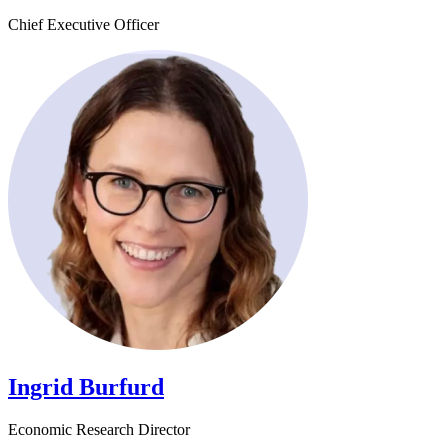
Chief Executive Officer​​​​‌ ‍ ​‍​‍‌‍ ‌ ​‍‌‍‍‌‌‍‌ ‌‍‍‌‌‍ ‍​‍​‍​ ‍‍​‍​‍‌ ​ ‌‍​‌‌‍ ‍‌‍‍‌‌ ‌​‌ ‍‌​‍ ‍‌‍‍‌‌‍ ​‍​‍​‍ ​​‍​‍‌‍‍​‌ ​‍‌‍‌‌‌‍‌‍​‍​‍​ ‍‍​‍​‍‌‍‍​‌ ‌​‌ ‌​‌ ​​​ ‍‍​‍ ​‍ ‌‍ ​‌‍ ‌‍​ ‌‍​‌‌‍ ​‌‍‍​‌‍ ‌ ​ ‌ ‌​​ ‍‍​ ​ ​ ​ ​ ​ ​ ​ ​‍ ‌‍‍‌‌‍ ‍‌ ‌​‌‍‌‌‌‍ ‍‌ ‌​​‍ ‌‍‌‌‌‍‌​‌‍‍‌‌ ‌​​‍ ‌‍ ‌‌‍ ‌‍‌​‌‍‌‌​ ‌‌ ​​‌ ​‍‌‍‌‌‌ ​ ‌‍‌‌‌‍ ‍‌ ‌​‌‍​‌‌ ‌​‌‍‍‌‌‍ ‌‍ ‍​ ‍ ‌‍‍‌‌‍‌​​ ‌​ ​‍‌‍​‍​ ‌​​ ​‌​ ​‍‌‍​‍‌‍​‌‌‍​‌​‍ ‌​ ‍​​ ​​​ ‍‌​ ​‍​‍ ‌​ ‌​‌‍​‍​ ‍​​ ‌ ​‍ ‌‌‍​‍‌‍‌​‌‍‌‌​ ‌‌​‍ ‌​ ​ ‌‍‌​‌‍​‌​ ‌​​ ‌‌​ ​‍​ ‍​​ ‍‌​ ‍‌​ ​ ​ ​ ​ ‍‌​ ‍ ‌ ‌​‌ ‍‌‌ ​​‌‍‌‌​ ‌‌‍​‌‌ ‌‌‌ ‌​‌‍‍​‌‍ ‌ ​‍​ ‍ ‌ ​​‌‍​‌‌ ‌​‌‍‍​​ ‌‌ ‌​‌‍‍‌‌ ‌​‌‍ ​‌‍‌‌​ ‌‍​‍‌‍​‌‌ ​ ‌‍‌‌‌‌‌‌‌ ​‍‌‍ ​​ ‌‌‍‍​‌ ‌​‌ ‌​‌ ​​​‍‌‌​ ​ ‌​​‌​‍‌‌​ ​‍‌​‌‍​‍‌‌​ ​‍‌​‌‍‌‍ ​‌‍ ‌‍​ ‌‍​‌‌‍ ​‌‍‍​‌‍ ‌ ​ ‌ ‌​​‍‌‌​ ​ ‌​​‌​ ​ ​ ​ ​ ​ ​ ​ ​‍‌‍‌‍‍‌‌‍‌​​ ‌​ ​‍‌‍​‍​ ‌​​ ​‌​ ​‍‌‍​‍‌‍​‌‌‍​‌​‍ ‌​ ‍​​ ​​​ ‍‌​ ​‍​‍ ‌​ ‌​‌‍​‍​ ‍​​ ‌ ​‍ ‌‌‍​‍‌‍‌​‌‍‌‌​ ‌‌​‍ ‌​ ​ ‌‍‌​‌‍​‌​ ‌​​ ‌‌​ ​‍​ ‍​​ ‍‌​ ‍‌​ ​ ​ ​ ​ ‍‌​‍‌‍‌ ‌​‌ ‍‌‌ ​​‌‍‌‌​ ‌‌‍​‌‌ ‌‌‌ ‌​‌‍‍​‌‍ ‌ ​‍​‍‌‍‌ ​​‌‍​‌‌ ‌​‌‍‍​​ ‌‌ ‌​‌‍‍‌‌ ‌​‌‍ ​‌‍‌‌​‍‌‍‌ ​​‌‍‌‌‌ ​‍‌ ​ ‌ ​​‌‍‌‌‌‍​ ‌ ‌​‌‍‍‌‌ ‌‍‌‍‌‌​ ‌‌ ​​‌ ‌‌‌‍​‍‌‍ ​‌‍‍‌‌ ​ ‌‍‍​‌‍‌‌‌‍‌​​‍​‍‌ ‌
Ingrid Burfurd​​​​‌ ‍ ​‍​‍‌‍ ‌ ​‍‌‍‍‌‌‍‌ ‌‍‍‌‌‍ ‍​‍​‍​ ‍‍​‍​‍‌ ​ ‌‍​‌‌‍ ‍‌‍‍‌‌ ‌​‌ ‍‌​‍ ‍‌‍‍‌‌‍ ​‍​‍​‍ ​​‍​‍‌‍‍​‌ ​‍‌‍‌‌‌‍‌‍​‍​‍​ ‍‍​‍​‍‌‍‍​‌ ‌​‌ ‌​‌ ​​​ ‍‍​‍ ​‍ ‌‍ ​‌‍ ‌‍​ ‌‍​‌‌‍ ​‌‍‍​‌‍ ‌ ​ ‌ ‌​​ ‍‍​ ​ ​ ​ ​ ​ ​ ​ ​‍ ‌‍‍‌‌‍ ‍‌ ‌​‌‍‌‌‌‍ ‍‌ ‌​​‍ ‌‍‌‌‌‍‌​‌‍‍‌‌ ‌​​‍ ‌‍ ‌‌‍ ‌‍‌​‌‍‌‌​ ‌‌ ​​‌ ​‍‌‍‌‌‌ ​ ‌‍‌‌‌‍ ‍‌ ‌​‌‍​‌‌ ‌​‌‍‍‌‌‍ ‌‍ ‍​ ‍ ‌‍‍‌‌‍‌​​ ‌​ ​‌​ ‌‍​ ‍​​ ‌​​ ‌​​ ​‌​ ‌​​ ​‍​‍ ‌​ ​ ​ ‍‌‌‍‌‍‌‍‌​​‍ ‌​ ‌​​ ‌‍​ ‌‍​ ‌ ​‍ ‌​ ‍​​ ​‍‌‍​‍‌‍​‍​‍ ‌‌‍​‌‌‍​ ​ ​‌​ ‌ ‌‍‌‌‌‍‌‍‌‍​‌​ ‍​​ ‍‌​ ​​‌‍‌​‌‍‌‍​ ‍ ‌ ‌​‌ ‍‌‌ ​​‌‍‌‌​ ‌‌‍​‌‌ ‌‌‌ ‌​‌‍‍​‌‍ ‌ ​‍​ ‍ ‌ ​​‌‍​‌‌ ‌​‌‍‍​​ ‌‌‍ ‍‌‍​‌‌‍ ‌‌‍‌‌​ ‌‍​‍‌‍​‌‌ ​ ‌‍‌‌‌‌‌‌‌ ​‍‌‍ ​​ ‌‌‍‍​‌ ‌​‌ ‌​‌ ​​​‍‌‌​ ​ ‌​​‌​‍‌‌​ ​‍‌​‌‍​‍‌‌​ ​‍‌​‌‍‌‍ ​‌‍ ‌‍​ ‌‍​‌‌‍ ​‌‍‍​‌‍ ‌ ​ ‌ ‌​​‍‌‌​ ​ ‌​​‌​ ​ ​ ​ ​ ​ ​ ​ ​‍‌‍‌‍‍‌‌‍‌​​ ‌​ ​‌​ ‌‍​ ‍​​ ‌​​ ‌​​ ​‌​ ‌​​ ​‍​‍ ‌​ ​ ​ ‍‌‌‍‌‍‌‍‌​​‍ ‌​ ‌​​ ‌‍​ ‌‍​ ‌ ​‍ ‌​ ‍​​ ​‍‌‍​‍‌‍​‍​‍ ‌‌‍​‌‌‍​ ​ ​‌​ ‌ ‌‍‌‌‌‍‌‍‌‍​‌​ ‍​​ ‍‌​ ​​‌‍‌​‌‍‌‍​‍‌‍‌ ‌​‌ ‍‌‌ ​​‌‍‌‌​ ‌‌‍​‌‌ ‌‌‌ ‌​‌‍‍​‌‍ ‌ ​‍​‍‌‍‌ ​​‌‍​‌‌ ‌​‌‍‍​​ ‌‌‍ ‍‌‍​‌‌‍ ‌‌‍‌‌​‍‌‍‌ ​​‌‍‌‌‌ ​‍‌ ​ ‌ ​​‌‍‌‌‌‍​ ‌ ‌​‌‍‍‌‌ ‌‍‌‍‌‌​ ‌‌ ​​‌ ‌‌‌‍​‍‌‍ ​‌‍‍‌‌ ​ ‌‍‍​‌‍‌‌‌‍‌​​‍​‍‌ ‌
Economic Research Director​​​​‌ ‍ ​‍​‍‌‍ ‌ ​‍‌‍‍‌‌‍‌ ‌‍‍‌‌‍ ‍​‍​‍​ ‍‍​‍​‍‌ ​ ‌‍​‌‌‍ ‍‌‍‍‌‌ ‌​‌ ‍‌​‍ ‍‌‍‍‌‌‍ ​‍​‍​‍ ​​‍​‍‌‍‍​‌ ​‍‌‍‌‌‌‍‌‍​‍​‍​ ‍‍​‍​‍‌‍‍​‌ ‌​‌ ‌​‌ ​​​ ‍‍​‍ ​‍ ‌‍ ​‌‍ ‌‍​ ‌‍​‌‌‍ ​‌‍‍​‌‍ ‌ ​ ‌ ‌​​ ‍‍​ ​ ​ ​ ​ ​ ​ ​ ​‍ ‌‍‍‌‌‍ ‍‌ ‌​‌‍‌‌‌‍ ‍‌ ‌​​‍ ‌‍‌‌‌‍‌​‌‍‍‌‌ ‌​​‍ ‌‍ ‌‌‍ ‌‍‌​‌‍‌‌​ ‌‌ ​​‌ ​‍‌‍‌‌‌ ​ ‌‍‌‌‌‍ ‍‌ ‌​‌‍​‌‌ ‌​‌‍‍‌‌‍ ‌‍ ‍​ ‍ ‌‍‍‌‌‍‌​​ ‌​ ​‌​ ‌‍​ ‍​​ ‌​​ ‌​​ ​‌​ ‌​​ ​‍​‍ ‌​ ​ ​ ‍‌‌‍‌‍‌‍‌​​‍ ‌​ ‌​​ ‌‍​ ‌‍​ ‌ ​‍ ‌​ ‍​​ ​‍‌‍​‍‌‍​‍​‍ ‌‌‍​‌‌‍​ ​ ​‌​ ‌ ‌‍‌‌‌‍‌‍‌‍​‌​ ‍​​ ‍‌​ ​​‌‍‌​‌‍‌‍​ ‍ ‌ ‌​‌ ‍‌‌ ​​‌‍‌‌​ ‌‌‍​‌‌ ‌‌‌ ‌​‌‍‍​‌‍ ‌ ​‍​ ‍ ‌ ​​‌‍​‌‌ ‌​‌‍‍​​ ‌‌ ‌​‌‍‍‌‌ ‌​‌‍ ​‌‍‌‌​ ‌‍​‍‌‍​‌‌ ​ ‌‍‌‌‌‌‌‌‌ ​‍‌‍ ​​ ‌‌‍‍​‌ ‌​‌ ‌​‌ ​​​‍‌‌​ ​ ‌​​‌​‍‌‌​ ​‍‌​‌‍​‍‌‌​ ​‍‌​‌‍‌‍ ​‌‍ ‌‍​ ‌‍​‌‌‍ ​‌‍‍​‌‍ ‌ ​ ‌ ‌​​‍‌‌​ ​ ‌​​‌​ ​ ​ ​ ​ ​ ​ ​ ​‍‌‍‌‍‍‌‌‍‌​​ ‌​ ​‌​ ‌‍​ ‍​​ ‌​​ ‌​​ ​‌​ ‌​​ ​‍​‍ ‌​ ​ ​ ‍‌‌‍‌‍‌‍‌​​‍ ‌​ ‌​​ ‌‍​ ‌‍​ ‌ ​‍ ‌​ ‍​​ ​‍‌‍​‍‌‍​‍​‍ ‌‌‍​‌‌‍​ ​ ​‌​ ‌ ‌‍‌‌‌‍‌‍‌‍​‌​ ‍​​ ‍‌​ ​​‌‍‌​‌‍‌‍​‍‌‍‌ ‌​‌ ‍‌‌ ​​‌‍‌‌​ ‌‌‍​‌‌ ‌‌‌ ‌​‌‍‍​‌‍ ‌ ​‍​‍‌‍‌ ​​‌‍​‌‌ ‌​‌‍‍​​ ‌‌ ‌​‌‍‍‌‌ ‌​‌‍ ​‌‍‌‌​‍‌‍‌ ​​‌‍‌‌‌ ​‍‌ ​ ‌ ​​‌‍‌‌‌‍​ ‌ ‌​‌‍‍‌‌ ‌‍‌‍‌‌​ ‌‌ ​​‌ ‌‌‌‍​‍‌‍ ​‌‍‍‌‌ ​ ‌‍‍​‌‍‌‌‌‍‌​​‍​‍‌ ‌