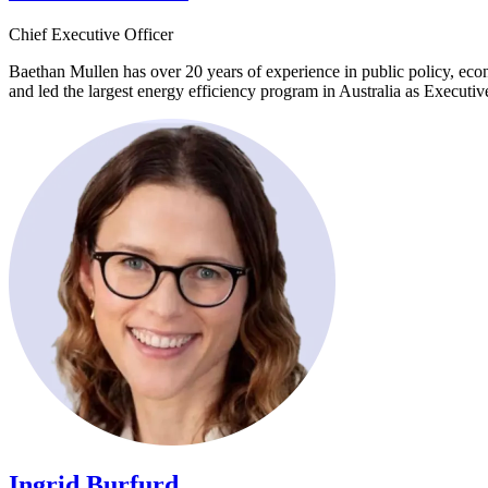
Chief Executive Officer​​​​‌ ‍ ​‍​‍‌‍ ‌ ​‍‌‍‍‌‌‍‌ ‌‍‍‌‌‍ ‍​‍​‍​ ‍‍​‍​‍‌ ​ ‌‍​‌‌‍ ‍‌‍‍‌‌ ‌​‌ ‍‌​‍ ‍‌‍‍‌‌‍ ​‍​‍​‍ ​​‍​‍‌‍‍​‌ ​‍‌‍‌‌‌‍‌‍​‍​‍​ ‍‍​‍​‍‌‍‍​‌ ‌​‌ ‌​‌ ​​​ ‍‍​‍ ​‍ ‌‍ ​‌‍ ‌‍​ ‌‍​‌‌‍ ​‌‍‍​‌‍ ‌ ​ ‌ ‌​​ ‍‍​ ​ ​ ​ ​ ​ ​ ​ ​‍ ‌‍‍‌‌‍ ‍‌ ‌​‌‍‌‌‌‍ ‍‌ ‌​​‍ ‌‍‌‌‌‍‌​‌‍‍‌‌ ‌​​‍ ‌‍ ‌‌‍ ‌‍‌​‌‍‌‌​ ‌‌ ​​‌ ​‍‌‍‌‌‌ ​ ‌‍‌‌‌‍ ‍‌ ‌​‌‍​‌‌ ‌​‌‍‍‌‌‍ ‌‍ ‍​ ‍ ‌‍‍‌‌‍‌​​ ‌​ ​‍‌‍​‍​ ‌​​ ​‌​ ​‍‌‍​‍‌‍​‌‌‍​‌​‍ ‌​ ‍​​ ​​​ ‍‌​ ​‍​‍ ‌​ ‌​‌‍​‍​ ‍​​ ‌ ​‍ ‌‌‍​‍‌‍‌​‌‍‌‌​ ‌‌​‍ ‌​ ​ ‌‍‌​‌‍​‌​ ‌​​ ‌‌​ ​‍​ ‍​​ ‍‌​ ‍‌​ ​ ​ ​ ​ ‍‌​ ‍ ‌ ‌​‌ ‍‌‌ ​​‌‍‌‌​ ‌‌‍​‌‌ ‌‌‌ ‌​‌‍‍​‌‍ ‌ ​‍​ ‍ ‌ ​​‌‍​‌‌ ‌​‌‍‍​​ ‌‌ ‌​‌‍‍‌‌ ‌​‌‍ ​‌‍‌‌​ ‌‍​‍‌‍​‌‌ ​ ‌‍‌‌‌‌‌‌‌ ​‍‌‍ ​​ ‌‌‍‍​‌ ‌​‌ ‌​‌ ​​​‍‌‌​ ​ ‌​​‌​‍‌‌​ ​‍‌​‌‍​‍‌‌​ ​‍‌​‌‍‌‍ ​‌‍ ‌‍​ ‌‍​‌‌‍ ​‌‍‍​‌‍ ‌ ​ ‌ ‌​​‍‌‌​ ​ ‌​​‌​ ​ ​ ​ ​ ​ ​ ​ ​‍‌‍‌‍‍‌‌‍‌​​ ‌​ ​‍‌‍​‍​ ‌​​ ​‌​ ​‍‌‍​‍‌‍​‌‌‍​‌​‍ ‌​ ‍​​ ​​​ ‍‌​ ​‍​‍ ‌​ ‌​‌‍​‍​ ‍​​ ‌ ​‍ ‌‌‍​‍‌‍‌​‌‍‌‌​ ‌‌​‍ ‌​ ​ ‌‍‌​‌‍​‌​ ‌​​ ‌‌​ ​‍​ ‍​​ ‍‌​ ‍‌​ ​ ​ ​ ​ ‍‌​‍‌‍‌ ‌​‌ ‍‌‌ ​​‌‍‌‌​ ‌‌‍​‌‌ ‌‌‌ ‌​‌‍‍​‌‍ ‌ ​‍​‍‌‍‌ ​​‌‍​‌‌ ‌​‌‍‍​​ ‌‌ ‌​‌‍‍‌‌ ‌​‌‍ ​‌‍‌‌​‍‌‍‌ ​​‌‍‌‌‌ ​‍‌ ​ ‌ ​​‌‍‌‌‌‍​ ‌ ‌​‌‍‍‌‌ ‌‍‌‍‌‌​ ‌‌ ​​‌ ‌‌‌‍​‍‌‍ ​‌‍‍‌‌ ​ ‌‍‍​‌‍‌‌‌‍‌​​‍​‍‌ ‌
Baethan Mullen has over 20 years of experience in public policy, ec
and led the largest energy efficiency program in Australia as Executive Director at the Essential Services Commission. ​​​​‌ ‍ ​‍​‍‌‍ ‌ ​‍‌‍‍‌‌‍‌ ‌‍‍‌‌‍ ‍​‍​‍​ ‍‍​‍​‍‌ ​ ‌‍​‌‌‍ ‍‌‍‍‌‌ ‌​‌ ‍‌​‍ ‍‌‍‍‌‌‍ ​‍​‍​‍ ​​‍​‍‌‍‍​‌ ​‍‌‍‌‌‌‍‌‍​‍​‍​ ‍‍​‍​‍‌‍‍​‌ ‌​‌ ‌​‌ ​​​ ‍‍​‍ ​‍ ‌‍ ​‌‍ ‌‍​ ‌‍​‌‌‍ ​‌‍‍​‌‍ ‌ ​ ‌ ‌​​ ‍‍​ ​ ​ ​ ​ ​ ​ ​ ​‍ ‌‍‍‌‌‍ ‍‌ ‌​‌‍‌‌‌‍ ‍‌ ‌​​‍ ‌‍‌‌‌‍‌​‌‍‍‌‌ ‌​​‍ ‌‍ ‌‌‍ ‌‍‌​‌‍‌‌​ ‌‌ ​​‌ ​‍‌‍‌‌‌ ​ ‌‍‌‌‌‍ ‍‌ ‌​‌‍​‌‌ ‌​‌‍‍‌‌‍ ‌‍ ‍​ ‍ ‌‍‍‌‌‍‌​​ ‌​ ​‍‌‍​‍​ ‌​​ ​‌​ ​‍‌‍​‍‌‍​‌‌‍​‌​‍ ‌​ ‍​​ ​​​ ‍‌​ ​‍​‍ ‌​ ‌​‌‍​‍​ ‍​​ ‌ ​‍ ‌‌‍​‍‌‍‌​‌‍‌‌​ ‌‌​‍ ‌​ ​ ‌‍‌​‌‍​‌​ ‌​​ ‌‌​ ​‍​ ‍​​ ‍‌​ ‍‌​ ​ ​ ​ ​ ‍‌​ ‍ ‌ ‌​‌ ‍‌‌ ​​‌‍‌‌​ ‌‌‍​‌‌ ‌‌‌ ‌​‌‍‍​‌‍ ‌ ​‍​ ‍ ‌ ​​‌‍​‌‌ ‌​‌‍‍​​ ‌‌‍‌​‌‍‌‌‌ ​ ‌‍​ ‌ ​‍‌‍‍‌‌ ​​‌ ‌​‌‍‍‌‌‍ ‌‍ ‍​ ‌‍​‍‌‍​‌‌ 
Ingrid Burfurd​​​​‌ ‍ ​‍​‍‌‍ ‌ ​‍‌‍‍‌‌‍‌ ‌‍‍‌‌‍ ‍​‍​‍​ ‍‍​‍​‍‌ ​ ‌‍​‌‌‍ ‍‌‍‍‌‌ ‌​‌ ‍‌​‍ ‍‌‍‍‌‌‍ ​‍​‍​‍ ​​‍​‍‌‍‍​‌ ​‍‌‍‌‌‌‍‌‍​‍​‍​ ‍‍​‍​‍‌‍‍​‌ ‌​‌ ‌​‌ ​​​ ‍‍​‍ ​‍ ‌‍ ​‌‍ ‌‍​ ‌‍​‌‌‍ ​‌‍‍​‌‍ ‌ ​ ‌ ‌​​ ‍‍​ ​ ​ ​ ​ ​ ​ ​ ​‍ ‌‍‍‌‌‍ ‍‌ ‌​‌‍‌‌‌‍ ‍‌ ‌​​‍ ‌‍‌‌‌‍‌​‌‍‍‌‌ ‌​​‍ ‌‍ ‌‌‍ ‌‍‌​‌‍‌‌​ ‌‌ ​​‌ ​‍‌‍‌‌‌ ​ ‌‍‌‌‌‍ ‍‌ ‌​‌‍​‌‌ ‌​‌‍‍‌‌‍ ‌‍ ‍​ ‍ ‌‍‍‌‌‍‌​​ ‌​ ​‌​ ‌‍​ ‍​​ ‌​​ ‌​​ ​‌​ ‌​​ ​‍​‍ ‌​ ​ ​ ‍‌‌‍‌‍‌‍‌​​‍ ‌​ ‌​​ ‌‍​ ‌‍​ ‌ ​‍ ‌​ ‍​​ ​‍‌‍​‍‌‍​‍​‍ ‌‌‍​‌‌‍​ ​ ​‌​ ‌ ‌‍‌‌‌‍‌‍‌‍​‌​ ‍​​ ‍‌​ ​​‌‍‌​‌‍‌‍​ ‍ ‌ ‌​‌ ‍‌‌ ​​‌‍‌‌​ ‌‌‍​‌‌ ‌‌‌ ‌​‌‍‍​‌‍ ‌ ​‍​ ‍ ‌ ​​‌‍​‌‌ ‌​‌‍‍​​ ‌‌‍ ‍‌‍​‌‌‍ ‌‌‍‌‌​ ‌‍​‍‌‍​‌‌ ​ ‌‍‌‌‌‌‌‌‌ ​‍‌‍ ​​ ‌‌‍‍​‌ ‌​‌ ‌​‌ ​​​‍‌‌​ ​ ‌​​‌​‍‌‌​ ​‍‌​‌‍​‍‌‌​ ​‍‌​‌‍‌‍ ​‌‍ ‌‍​ ‌‍​‌‌‍ ​‌‍‍​‌‍ ‌ ​ ‌ ‌​​‍‌‌​ ​ ‌​​‌​ ​ ​ ​ ​ ​ ​ ​ ​‍‌‍‌‍‍‌‌‍‌​​ ‌​ ​‌​ ‌‍​ ‍​​ ‌​​ ‌​​ ​‌​ ‌​​ ​‍​‍ ‌​ ​ ​ ‍‌‌‍‌‍‌‍‌​​‍ ‌​ ‌​​ ‌‍​ ‌‍​ ‌ ​‍ ‌​ ‍​​ ​‍‌‍​‍‌‍​‍​‍ ‌‌‍​‌‌‍​ ​ ​‌​ ‌ ‌‍‌‌‌‍‌‍‌‍​‌​ ‍​​ ‍‌​ ​​‌‍‌​‌‍‌‍​‍‌‍‌ ‌​‌ ‍‌‌ ​​‌‍‌‌​ ‌‌‍​‌‌ ‌‌‌ ‌​‌‍‍​‌‍ ‌ ​‍​‍‌‍‌ ​​‌‍​‌‌ ‌​‌‍‍​​ ‌‌‍ ‍‌‍​‌‌‍ ‌‌‍‌‌​‍‌‍‌ ​​‌‍‌‌‌ ​‍‌ ​ ‌ ​​‌‍‌‌‌‍​ ‌ ‌​‌‍‍‌‌ ‌‍‌‍‌‌​ ‌‌ ​​‌ ‌‌‌‍​‍‌‍ ​‌‍‍‌‌ ​ ‌‍‍​‌‍‌‌‌‍‌​​‍​‍‌ ‌