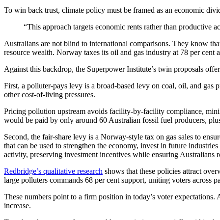
To win back trust, climate policy must be framed as an economic dividend.​​​​‌ ‍ ​‍​‍‌‍ ‌ ​‍‌‍‍‌‌‍‌ ‌‍‍‌‌‍ ‍​‍​‍​ ‍‍​‍​‍‌ ​ ‌‍​‌‌‍ ‍‌‍‍‌‌ ‌​‌ ‍‌​‍ ‍‌‍‍‌‌‍ ​‍​‍​‍ ​​‍​‍‌‍‍​‌ ​‍‌‍‌‌‌‍‌‍​‍​‍​ ‍‍​‍​‍‌‍‍​‌ ‌​‌ ‌​‌ ​​​ ‍‍​‍ ​‍ ‌‍ ​‌‍ ‌‍​ ‌‍​‌‌‍ ​‌‍‍​‌‍ ‌ ​ ‌ ‌​​ ‍‍​ ​ ​ ​ ​ ​ ​ ​ ​‍ ‌‍‍‌‌‍ ‍‌ ‌​‌‍‌‌‌‍ ‍‌ ‌​​‍ ‌‍‌‌‌‍‌​‌‍‍‌‌ ‌​​‍ ‌‍ ‌‌‍ ‌‍‌​‌‍‌‌​ ‌‌ ​​‌ ​‍‌‍‌‌‌ ​ ‌‍‌‌‌‍ ‍‌ ‌​‌‍​‌‌ ‌​‌‍‍‌‌‍ ‌‍ ‍​ ‍ ‌‍‍‌‌‍‌​​ ‌​ ‍​​ ‍​‌‍​ ​ ‍‌​ ‍‌​ ​​‌‍​ ​ ‍‌​‍ ‌​ ‌‍​ ‍​‌‍‌‍​ ‌ ​‍ ‌​ ‌​​ ‌‌‌‍​‍​ ‌‍​‍ ‌‌‍​‍‌‍​‌‌‍​‍​ ‌‍​‍ ‌​ ​‍​ ​‍‌‍‌​​ ‌‌​ ​ ‌‍‌‌‌‍​ ‌‍‌‌‌‍​ ​ ‌​​ ​​​ ‌​​ ‍ ‌ ‌​‌ ‍‌‌ ​​‌‍‌‌​ ‌‌‍ ‍‌‍‌‌‌ ‌ ‌ ​ ​ ‍ ‌ ​​‌‍​‌‌ ‌​‌‍‍​​ ‌‌‍​ ‌‍ ‌‍ ‍‌ ‌​‌‍‌‌‌‍ ‍‌ ‌​​‍‌‌​ ‌‌‌​​‍‌‌ ‌‍‍ ‌‍‌‌‌ ‍‌​‍‌‌​ ​ ‌​‌​​‍‌‌​ ​ ‌​‌​​‍‌‌​ ​‍​ ​‍​ ‌‌‌‍​‌‌‍​‌​ ‌‌​ ‌​​ ​​‌‍‌‍‌‍​ ‌‍‌‍‌‍​‌‌‍​ ‌‍​ ​‍‌‌​ ​‍​ ​‍​‍‌‌​ ‌‌‌​‌​​‍ ‍‌‍​ ‌‍‍​‌‍‍‌‌‍ ​‌‍‌​‌ ​‍‌‍‌‌‌‍ ‍​‍‌‌​ ‌‌‌​​‍‌‌ ‌‍‍ ‌‍‌‌‌ ‍‌​‍‌‌​ ​ ‌​‌​​‍‌‌​ ​ ‌​‌​​‍‌‌​ ​‍​ ​‍​ ‍‌‌‍​ ​ ‌‍​ ​ ‌‍‌​​ ‍‌‌‍‌‌‌‍​‌‌‍​‍‌‍​ ​ ‌ ‌‍​‌​‍‌‌​ ​‍​ ​‍​‍‌‌​ ‌‌‌​‌​​‍ ‍‌ ‌​‌‍‌‌‌ ‍​‌ ‌​​ ‌‍​‍‌‍​‌‌ ​ ‌‍‌‌‌‌‌‌‌ ​‍‌‍ ​​ ‌‌‍‍​‌ ‌​‌ ‌​‌ ​​​‍‌‌​ ​ ‌​​‌​‍‌‌​ ​‍‌​‌‍​‍‌‌​ ​‍‌​‌‍‌‍ ​‌‍ ‌‍​ ‌‍​‌‌‍ ​‌‍‍​‌‍ ‌ ​ ‌ ‌​​‍‌‌​ ​ ‌​​‌​ ​ ​ ​ ​ ​ ​ ​ ​‍‌‍‌‍‍‌‌‍‌​​ ‌​ ‍​​ ‍​‌‍​ ​ ‍‌​ ‍‌​ ​​‌‍​ ​ ‍‌​‍ ‌​ ‌‍​ ‍​‌‍‌‍​ ‌ ​‍ ‌​ ‌​​ ‌‌‌‍​‍​ ‌‍​‍ ‌‌‍​‍‌‍​‌‌‍​‍​ ‌‍​‍ ‌​ ​‍​ ​‍‌‍‌​​ ‌‌​ ​ ‌‍‌‌‌‍​ ‌‍‌‌‌‍​ ​ ‌​​ ​​​ ‌​​‍‌‍‌ ‌​‌ ‍‌‌ ​​‌‍‌‌​ ‌‌‍ ‍‌‍‌‌‌ ‌ ‌ ​ ​‍‌‍‌ ​​‌‍​‌‌ ‌​‌‍‍​​ ‌‌‍​ ‌‍ ‌‍ ‍‌ ‌​‌‍‌‌‌‍ ‍‌ ‌​​‍‌‌​ ‌‌‌​​‍‌‌ ‌‍‍ ‌‍‌‌‌ ‍‌​‍‌‌​ ​ ‌​‌​​‍‌‌​ ​ ‌​‌​​‍‌‌​ ​‍​ ​‍​ ‌‌‌‍​‌‌‍​‌​ ‌‌​ ‌​​ ​​‌‍‌‍‌‍​ ‌‍‌‍‌‍​‌‌‍​ ‌‍​ ​‍‌‌​ ​‍​ ​‍​‍‌‌​ ‌‌‌​‌​​‍ ‍‌‍​ ‌‍‍​‌‍‍‌‌‍ ​‌‍‌​‌ ​‍‌‍‌‌‌‍ ‍​‍‌‌​ ‌‌‌​​‍‌‌ ‌‍‍ ‌‍‌‌‌ ‍‌​‍‌‌​ ​ ‌​‌​​‍‌‌​ ​ ‌​‌​​‍‌‌​ ​‍​ ​‍​ ‍‌‌‍​ ​ ‌‍​ ​ ‌‍‌​​ ‍‌‌‍‌‌‌‍​‌‌‍​‍‌‍​ ​ ‌ ‌‍​‌​‍‌‌​ ​‍​ ​‍​‍‌‌​ ‌‌
“This approach targets economic rents rather than productive activity, preserving investment incentives while ensuring Australians receive a fair return.”​​​​‌ ‍ ​‍​‍‌‍ ‌ ​‍‌‍‍‌‌‍‌ ‌‍‍‌‌‍ ‍​‍​‍​ ‍‍​‍​‍‌ ​ ‌‍​‌‌‍ ‍‌‍‍‌‌ ‌​‌ ‍‌​‍ ‍‌‍‍‌‌‍ ​‍​‍​‍ ​​‍​‍‌‍‍​‌ ​‍‌‍‌‌‌‍‌‍​‍​‍​ ‍‍​‍​‍‌‍‍​‌ ‌​‌ ‌​‌ ​​​ ‍‍​‍ ​‍ ‌‍ ​‌‍ ‌‍​ ‌‍​‌‌‍ ​‌‍‍​‌‍ ‌ ​ ‌ ‌​​ ‍‍​ ​ ​ ​ ​ ​ ​ ​ ​‍ ‌‍‍‌‌‍ ‍‌ ‌​‌‍‌‌‌‍ ‍‌ ‌​​‍ ‌‍‌‌‌‍‌​‌‍‍‌‌ ‌​​‍ ‌‍ ‌‌‍ ‌‍‌​‌‍‌‌​ ‌‌ ​​‌ ​‍‌‍‌‌‌ ​ ‌‍‌‌‌‍ ‍‌ ‌​‌‍​‌‌ ‌​‌‍‍‌‌‍ ‌‍ ‍​ ‍ ‌‍‍‌‌‍‌​​ ‌​ ‍​​ ‍​‌‍​ ​ ‍‌​ ‍‌​ ​​‌‍​ ​ ‍‌​‍ ‌​ ‌‍​ ‍​‌‍‌‍​ ‌ ​‍ ‌​ ‌​​ ‌‌‌‍​‍​ ‌‍​‍ ‌‌‍​‍‌‍​‌‌‍​‍​ ‌‍​‍ ‌​ ​‍​ ​‍‌‍‌​​ ‌‌​ ​ ‌‍‌‌‌‍​ ‌‍‌‌‌‍​ ​ ‌​​ ​​​ ‌​​ ‍ ‌ ‌​‌ ‍‌‌ ​​‌‍‌‌​ ‌‌‍ ‍‌‍‌‌‌ ‌ ‌ ​ ​ ‍ ‌ ​​‌‍​‌‌ ‌​‌‍‍​​ ‌‌‍​ ‌‍ ‌‍ ‍‌ ‌​‌‍‌‌‌‍ ‍‌ ‌​​‍‌‌​ ‌‌‌​​‍‌‌ ‌‍‍ ‌‍‌‌‌ ‍‌​‍‌‌​ ​ ‌​‌​​‍‌‌​ ​ ‌​‌​​‍‌‌​ ​‍​ ​‍‌‍‌‍​ ‌​‌‍​‍‌‍​ ​ ​ ​ ‌‌​ ‌‌‌‍‌​​ ‍‌​ ‌‌​ ‌‍‌‍​‌​‍‌‌​ ​‍​ ​‍​‍‌‌​ ‌‌‌​‌​​‍ ‍‌ ​‌‌ ‌‌‌‍ ‌ ‌​‌‍‌‌​‍‌‌​ ‌‌‌​​‍‌‌ ‌‍‍ ‌‍‌‌‌ ‍‌​‍‌‌​ ​ ‌
Australians are not blind to international comparisons. They know that
resource wealth. Norway taxes its oil and gas industry at 78 per cent and has a trillion-dollar sovereign wealth fund; Australia taxes the same companies at a fraction of that.​​​​‌ ‍ ​‍​‍‌‍ ‌ ​‍‌‍‍‌‌‍‌ ‌‍‍‌‌‍ ‍​‍​‍​ ‍‍​‍​‍‌ ​ ‌‍​‌‌‍ ‍‌‍‍‌‌ ‌​‌ ‍‌​‍ ‍‌‍‍‌‌‍ ​‍​‍​‍ ​​‍​‍‌‍‍​‌ ​‍‌‍‌‌‌‍‌‍​‍​‍​ ‍‍​‍​‍‌‍‍​‌ ‌​‌ ‌​‌ ​​​ ‍‍​‍ ​‍ ‌‍ ​‌‍ ‌‍​ ‌‍​‌‌‍ ​‌‍‍​‌‍ ‌ ​ ‌ ‌​​ ‍‍​ ​ ​ ​ ​ ​ ​ ​ ​‍ ‌‍‍‌‌‍ ‍‌ ‌​‌‍‌‌‌‍ ‍‌ ‌​​‍ ‌‍‌‌‌‍‌​‌‍‍‌‌ ‌​​‍ ‌‍ ‌‌‍ ‌‍‌​‌‍‌‌​ ‌‌ ​​‌ ​‍‌‍‌‌‌ ​ ‌‍‌‌‌‍ ‍‌ ‌​‌‍​‌‌ ‌​‌‍‍‌‌‍ ‌‍ ‍​ ‍ ‌‍‍‌‌‍‌​​ ‌​ ‍​​ ‍​‌‍​ ​ ‍‌​ ‍‌​ ​​‌‍​ ​ ‍‌​‍ ‌​ ‌‍​ ‍​‌‍‌‍​ ‌ ​‍ ‌​ ‌​​ ‌‌‌‍​‍​ ‌‍​‍ ‌‌‍​‍‌‍​‌‌‍​‍​ ‌‍​‍ ‌​ ​‍​ ​‍‌‍‌​​ ‌‌​ ​ ‌‍‌‌‌‍​ ‌‍‌‌‌‍​ ​ ‌​​ ​​​ ‌​​ ‍ ‌ ‌​‌ ‍‌‌ ​​‌‍‌‌​ ‌‌‍ ‍‌‍‌‌‌ ‌ ‌ ​ ​ ‍ ‌ ​​‌‍​‌‌ ‌​‌‍‍​​ ‌‌‍​ ‌‍ ‌‍ ‍‌ ‌​‌‍‌‌‌‍ ‍‌ ‌​​‍‌‌​ ‌‌‌​​‍‌‌ ‌‍‍ ‌‍‌‌‌ ‍‌
Against this backdrop, the Superpower Institute’s twin proposals offer a simple, credible response.​​​​‌ ‍ ​‍​‍‌‍ ‌ ​‍‌‍‍‌‌‍‌ ‌‍‍‌‌‍ ‍​‍​‍​ ‍‍​‍​‍‌ ​ ‌‍​‌‌‍ ‍‌‍‍‌‌ ‌​‌ ‍‌​‍ ‍‌‍‍‌‌‍ ​‍​‍​‍ ​​‍​‍‌‍‍​‌ ​‍‌‍‌‌‌‍‌‍​‍​‍​ ‍‍​‍​‍‌‍‍​‌ ‌​‌ ‌​‌ ​​​ ‍‍​‍ ​‍ ‌‍ ​‌‍ ‌‍​ ‌‍​‌‌‍ ​‌‍‍​‌‍ ‌ ​ ‌ ‌​​ ‍‍​ ​ ​ ​ ​ ​ ​ ​ ​‍ ‌‍‍‌‌‍ ‍‌ ‌​‌‍‌‌‌‍ ‍‌ ‌​​‍ ‌‍‌‌‌‍‌​‌‍‍‌‌ ‌​​‍ ‌‍ ‌‌‍ ‌‍‌​‌‍‌‌​ ‌‌ ​​‌ ​‍‌‍‌‌‌ ​ ‌‍‌‌‌‍ ‍‌ ‌​‌‍​‌‌ ‌​‌‍‍‌‌‍ ‌‍ ‍​ ‍ ‌‍‍‌‌‍‌​​ ‌​ ‍​​ ‍​‌‍​ ​ ‍‌​ ‍‌​ ​​‌‍​ ​ ‍‌​‍ ‌​ ‌‍​ ‍​‌‍‌‍​ ‌ ​‍ ‌​ ‌​​ ‌‌‌‍​‍​ ‌‍​‍ ‌‌‍​‍‌‍​‌‌‍​‍​ ‌‍​‍ ‌​ ​‍​ ​‍‌‍‌​​ ‌‌​ ​ ‌‍‌‌‌‍​ ‌‍‌‌‌‍​ ​ ‌​​ ​​​ ‌​​ ‍ ‌ ‌​‌ ‍‌‌ ​​‌‍‌‌​ ‌‌‍ ‍‌‍‌‌‌ ‌ ‌ ​ ​ ‍ ‌ ​​‌‍​‌‌ ‌​‌‍‍​​ ‌‌‍​ ‌‍ ‌‍ ‍‌ ‌​‌‍‌‌‌‍ ‍‌ ‌​​‍‌‌​ ‌‌‌​​‍‌‌ ‌‍‍ ‌‍‌‌‌ ‍‌​‍‌‌​ ​ ‌​‌​​‍‌‌​ ​ ‌​‌​​‍‌‌​ ​‍​ ​‍‌‍​‍‌‍​‌​ ​‍‌‍​ ​ ​​‌‍‌‌​ ‌ ​ ‍‌‌‍​‍​ ​‌‌‍‌​‌‍‌​​‍‌‌​ ​‍​ ​‍​‍‌‌​ ‌‌‌​‌​​‍ ‍‌‍​ ‌‍‍​‌‍‍‌‌‍ ​‌‍‌​‌ ​‍‌‍‌‌‌‍ ‍​‍‌‌​ ‌‌‌​​‍‌‌ ‌‍‍ ‌‍‌‌‌ ‍‌​‍‌‌​ ​ ‌​‌​​‍‌‌​ ​ ‌​‌​​‍‌‌​ ​‍​ ​‍​ ‌ ​ ‌ ​ ‌‍‌‍‌‌​ ‌​​ ​‌‌‍​ ​ ​‍​ ‌ ​ ‌‌‌‍​‍​ ‍‌​‍‌‌​ ​‍​ ​‍​‍‌‌​ ‌‌‌​‌​​‍ ‍‌ ‌​‌‍‌‌‌ ‍​‌ ‌​​ ‌‍​‍‌‍​‌‌ ​ ‌‍‌‌‌‌‌‌‌ ​‍‌‍ ​​ ‌‌‍‍​‌ ‌​‌ ‌​‌ ​​​‍‌‌​ ​ ‌​​‌​‍‌‌​ ​‍‌​‌‍​‍‌‌​ ​‍‌​‌‍‌‍ ​‌‍ ‌‍​ ‌‍​‌‌‍ ​‌‍‍​‌‍ ‌ ​ ‌ ‌​​‍‌‌​ ​ ‌​​‌​ ​ ​ ​ ​ ​ ​ ​ ​‍‌‍‌‍‍‌‌‍‌​​ ‌​ ‍​​ ‍​‌‍​ ​ ‍‌​ ‍‌​ ​​‌‍​ ​ ‍‌​‍ ‌​ ‌‍​ ‍​‌‍‌‍​ ‌ ​‍ ‌​ ‌​​ ‌‌‌‍​‍​ ‌‍​‍ ‌‌‍​‍‌‍​‌‌‍​‍​ ‌‍​‍ ‌​ ​‍​ ​‍‌‍‌​​ ‌‌​ ​ ‌‍‌‌‌‍​ ‌‍‌‌‌‍​ ​ ‌
First, a polluter-pays levy is a broad-based levy on coal, oil, and ga
other cost-of-living pressures.​​​​‌ ‍ ​‍​‍‌‍ ‌ ​‍‌‍‍‌‌‍‌ ‌‍‍‌‌‍ ‍​‍​‍​ ‍‍​‍​‍‌ ​ ‌‍​‌‌‍ ‍‌‍‍‌‌ ‌​‌ ‍‌​‍ ‍‌‍‍‌‌‍ ​‍​‍​‍ ​​‍​‍‌‍‍​‌ ​‍‌‍‌‌‌‍‌‍​‍​‍​ ‍‍​‍​‍‌‍‍​‌ ‌​‌ ‌​‌ ​​​ ‍‍​‍ ​‍ ‌‍ ​‌‍ ‌‍​ ‌‍​‌‌‍ ​‌‍‍​‌‍ ‌ ​ ‌ ‌​​ ‍‍​ ​ ​ ​ ​ ​ ​ ​ ​‍ ‌‍‍‌‌‍ ‍‌ ‌​‌‍‌‌‌‍ ‍‌ ‌​​‍ ‌‍‌‌‌‍‌​‌‍‍‌‌ ‌​​‍ ‌‍ ‌‌‍ ‌‍‌​‌‍‌‌​ ‌‌ ​​‌ ​‍‌‍‌‌‌ ​ ‌‍‌‌‌‍ ‍‌ ‌​‌‍​‌‌ ‌​‌‍‍‌‌‍ ‌‍ ‍​ ‍ ‌‍‍‌‌‍‌​​ ‌​ ‍​​ ‍​‌‍​ ​ ‍‌​ ‍‌​ ​​‌‍​ ​ ‍‌​‍ ‌​ ‌‍​ ‍​‌‍‌‍​ ‌ ​‍ ‌​ ‌​​ ‌‌‌‍​‍​ ‌‍​‍ ‌‌‍​‍‌‍​‌‌‍​‍​ ‌‍​‍ ‌​ ​‍​ ​‍‌‍‌​​ ‌‌​ ​ ‌‍‌‌‌‍​ ‌‍‌‌‌‍​ ​ ‌​​ ​​​ ‌​​ ‍ ‌ ‌​‌ ‍‌‌ ​​‌‍‌‌​ ‌‌‍ ‍‌‍‌‌‌ ‌ ‌ ​ ​ ‍ ‌ ​​‌‍​‌‌ ‌​‌‍‍​​ ‌‌‍​ ‌‍ ‌‍ ‍‌ ‌​‌‍‌‌‌‍ ‍‌ ‌​​‍‌‌​ ‌‌‌​​‍‌‌ ‌‍‍ ‌‍‌‌‌ ‍‌​‍‌‌​ ​ ‌​‌​​‍‌‌​ ​ ‌​‌​​‍‌‌​ ​‍​ ​‍‌‍​‌​ ​‌‌‍‌‌​ ‌​‌‍‌‍​ ​​‌‍‌‌‌‍‌‍‌‍‌​​ ‌‍‌‍​ ​ ‌‍​‍‌‌​ ​‍​ ​‍​‍‌‌​ ‌‌‌​‌​​‍ ‍‌‍​ ‌‍‍​‌‍‍‌‌‍ ​‌‍‌​‌ ​‍‌‍‌‌‌‍ ‍​‍‌‌​ ‌‌‌​​‍‌‌ ‌‍‍ ‌‍‌‌‌ ‍‌​‍‌‌​ ​ ‌​‌​​‍‌‌​ ​ ‌​‌​​‍‌‌​ ​‍​ ​‍​ ​‌​ ​‍​ ‌ ​ ‍‌​ ​‍​ ‌​​ ​ ​ ‌​‌‍‌‌​ ​ ‌‍‌‍‌‍‌​​‍‌‌​ ​‍​ ​‍​‍‌‌​ ‌‌‌​‌​​‍ ‍‌ ‌​‌‍‌‌‌ ‍​‌ ‌​​ ‌‍​‍‌‍​‌‌ ​ ‌‍‌‌‌‌‌‌‌ ​‍‌‍ ​​ ‌‌‍‍​‌ ‌​‌ ‌​‌ ​​​‍‌‌​ ​ ‌​​‌​‍‌‌​ ​‍‌​‌‍​‍‌‌​ ​‍‌​‌‍‌‍ ​‌‍ ‌‍​ ‌‍​‌‌‍ ​‌‍‍​‌‍ ‌ ​ ‌ ‌​​‍‌‌​ ​ ‌​​‌​ ​ ​ ​ ​ ​ ​ ​ ​‍‌‍‌‍‍‌‌‍‌​​ ‌​ ‍​​ ‍​‌‍​ ​ ‍‌​ ‍‌​ ​​‌‍​ ​ ‍‌​‍ ‌​ ‌‍​ ‍​‌‍‌‍​ ‌ ​‍ ‌​ ‌​​ ‌‌‌‍​‍​ ‌‍​‍ ‌‌‍​‍‌‍​‌‌‍​‍​ ‌‍​‍ ‌​ ​‍​ ​‍‌‍‌​​ ‌‌​ ​ ‌‍‌‌‌‍​ ‌‍‌‌‌‍​ ​ ‌​​ ​​​ ‌​​‍‌‍‌ ‌​‌ ‍‌‌ ​​‌‍‌‌​ ‌‌‍ ‍‌‍‌‌‌ ‌ ‌ ​ ​‍‌‍‌ ​​‌‍​‌‌ ‌​‌‍‍​​ ‌‌‍​ ‌‍ ‌‍ ‍‌ ‌​‌‍‌‌‌‍ ‍‌ ‌​​‍‌‌​ ‌‌‌​​‍‌‌ ‌‍‍ ‌‍‌‌‌ ‍‌​‍‌‌​ ​ ‌​‌​​‍‌‌​ ​ ‌​‌​​‍‌‌​ ​‍​ ​‍‌‍​‌​ ​‌‌‍‌‌​ ‌​‌‍‌‍​ ​​‌‍‌‌‌‍‌‍‌‍‌​​ ‌‍‌‍​ ​ ‌‍​‍‌‌​ ​‍​ ​‍​‍‌‌​ ‌‌‌​‌​​‍ ‍‌‍​ ‌‍‍​‌‍‍‌‌‍ ​‌‍‌​‌ ​‍‌‍‌‌‌‍ ‍​‍‌‌​ ‌‌‌​​‍‌‌ ‌‍‍ ‌‍‌‌‌ ‍‌​‍‌‌​ ​ ‌​‌​​‍‌‌​ ​ ‌​‌​​‍‌‌​ ​‍​ ​‍​ ​‌​ ​‍​ ‌ ​ ‍‌​ ​‍​ ‌​​ ​ ​ ‌​‌‍‌‌​ ​ ‌‍‌‍‌‍‌​​‍‌‌​ ​‍​ ​‍​‍‌‌​ ‌‌‌​‌​​‍ ‍‌ ‌​‌‍‌‌‌ ‍​‌ ‌​​‍‌‍‌ ​​‌‍‌‌‌ ​‍‌ ​ ‌ ​​‌‍‌‌‌‍​ ‌ ‌​‌‍‍‌‌ ‌‍‌‍‌‌​ ‌‌ ​​‌ ‌‌‌‍​‍‌‍ ​‌‍‍‌‌ ​ ‌‍‍​‌‍‌‌‌‍‌​​‍​‍‌ ‌
Pricing pollution upstream avoids facility-by-facility compliance, mini
would be paid by only around 60 Australian fossil fuel producers, plus importers, yet would cover 80 per cent of Australia’s emissions.​​​​‌ ‍ ​‍​‍‌‍ ‌ ​‍‌‍‍‌‌‍‌ ‌‍‍‌‌‍ ‍​‍​‍​ ‍‍​‍​‍‌ ​ ‌‍​‌‌‍ ‍‌‍‍‌‌ ‌​‌ ‍‌​‍ ‍‌‍‍‌‌‍ ​‍​‍​‍ ​​‍​‍‌‍‍​‌ ​‍‌‍‌‌‌‍‌‍​‍​‍​ ‍‍​‍​‍‌‍‍​‌ ‌​‌ ‌​‌ ​​​ ‍‍​‍ ​‍ ‌‍ ​‌‍ ‌‍​ ‌‍​‌‌‍ ​‌‍‍​‌‍ ‌ ​ ‌ ‌​​ ‍‍​ ​ ​ ​ ​ ​ ​ ​ ​‍ ‌‍‍‌‌‍ ‍‌ ‌​‌‍‌‌‌‍ ‍‌ ‌​​‍ ‌‍‌‌‌‍‌​‌‍‍‌‌ ‌​​‍ ‌‍ ‌‌‍ ‌‍‌​‌‍‌‌​ ‌‌ ​​‌ ​‍‌‍‌‌‌ ​ ‌‍‌‌‌‍ ‍‌ ‌​‌‍​‌‌ ‌​‌‍‍‌‌‍ ‌‍ ‍​ ‍ ‌‍‍‌‌‍‌​​ ‌​ ‍​​ ‍​‌‍​ ​ ‍‌​ ‍‌​ ​​‌‍​ ​ ‍‌​‍ ‌​ ‌‍​ ‍​‌‍‌‍​ ‌ ​‍ ‌​ ‌​​ ‌‌‌‍​‍​ ‌‍​‍ ‌‌‍​‍‌‍​‌‌‍​‍​ ‌‍​‍ ‌​ ​‍​ ​‍‌‍‌​​ ‌‌​ ​ ‌‍‌‌‌‍​ ‌‍‌‌‌‍​ ​ ‌​​ ​​​ ‌​​ ‍ ‌ ‌​‌ ‍‌‌ ​​‌‍‌‌​ ‌‌‍ ‍‌‍‌‌‌ ‌ ‌ ​ ​ ‍ ‌ ​​‌‍​‌‌ ‌​‌‍‍​​ ‌‌‍​ ‌‍ ‌‍ ‍‌ ‌​‌‍‌‌‌‍ ‍‌ ‌​​‍‌‌​ ‌‌‌​​‍‌‌ ‌‍‍ ‌‍‌‌‌ ‍‌​‍‌‌​ ​ ‌​‌​​‍‌‌​ ​ ‌​‌​​‍‌‌​ ​‍​ ​‍‌‍‌‍‌‍​‌​ ‌‍​ ​ ​ ​ ‌‍​ ​ ​‍‌‍​ ‌‍‌‌​ ‍​‌‍‌‍‌‍‌‌​‍‌‌​ ​‍​ ​‍​‍‌‌​ ‌‌‌​‌​​‍ ‍‌‍​ ‌‍‍​‌‍‍‌‌‍ ​‌‍‌​‌ ​‍‌‍‌‌‌‍ ‍​‍‌‌​ ‌‌‌​​‍‌‌ ‌‍‍ ‌‍‌‌‌ ‍‌​‍‌‌​ ​ ‌​‌​​‍‌‌​ ​ ‌​‌​​‍‌‌​ ​‍​ ​‍​ ​‌‌‍‌‍‌‍​‌‌‍‌​​ ‌‌‌‍‌
Second, the fair-share levy is a Norway-style tax on gas sales to ensure
that can be used to strengthen the economy, invest in future industrie
activity, preserving investment incentives while ensuring Australians receive a fair return.​​​​‌ ‍ ​‍​‍‌‍ ‌ ​‍‌‍‍‌‌‍‌ ‌‍‍‌‌‍ ‍​‍​‍​ ‍‍​‍​‍‌ ​ ‌‍​‌‌‍ ‍‌‍‍‌‌ ‌​‌ ‍‌​‍ ‍‌‍‍‌‌‍ ​‍​‍​‍ ​​‍​‍‌‍‍​‌ ​‍‌‍‌‌‌‍‌‍​‍​‍​ ‍‍​‍​‍‌‍‍​‌ ‌​‌ ‌​‌ ​​​ ‍‍​‍ ​‍ ‌‍ ​‌‍ ‌‍​ ‌‍​‌‌‍ ​‌‍‍​‌‍ ‌ ​ ‌ ‌​​ ‍‍​ ​ ​ ​ ​ ​ ​ ​ ​‍ ‌‍‍‌‌‍ ‍‌ ‌​‌‍‌‌‌‍ ‍‌ ‌​​‍ ‌‍‌‌‌‍‌​‌‍‍‌‌ ‌​​‍ ‌‍ ‌‌‍ ‌‍‌​‌‍‌‌​ ‌‌ ​​‌ ​‍‌‍‌‌‌ ​ ‌‍‌‌‌‍ ‍‌ ‌​‌‍​‌‌ ‌​‌‍‍‌‌‍ ‌‍ ‍​ ‍ ‌‍‍‌‌‍‌​​ ‌​ ‍​​ ‍​‌‍​ ​ ‍‌​ ‍‌​ ​​‌‍​ ​ ‍‌​‍ ‌​ ‌‍​ ‍​‌‍‌‍​ ‌ ​‍ ‌​ ‌​​ ‌‌‌‍​‍​ ‌‍​‍ ‌‌‍​‍‌‍​‌‌‍​‍​ ‌‍​‍ ‌​ ​‍​ ​‍‌‍‌​​ ‌‌​ ​ ‌‍‌‌‌‍​ ‌‍‌‌‌‍​ ​ ‌​​ ​​​ ‌​​ ‍ ‌ ‌​‌ ‍‌‌ ​​‌‍‌‌​ ‌‌‍ ‍‌‍‌‌‌ ‌ ‌ ​ ​ ‍ ‌ ​​‌‍​‌‌ ‌​‌‍‍​​ ‌‌‍​ ‌‍ ‌‍ ‍‌ ‌​‌‍‌‌‌‍ ‍‌ ‌​​‍‌‌​ ‌‌‌​​‍‌‌ ‌‍‍ ‌‍‌‌‌ ‍‌​‍‌‌​ ​ ‌​‌​​‍‌‌​ ​ ‌​‌​​‍‌‌​ ​‍​ ​‍‌‍‌‌‌‍​ ​ ‌​​ ‌ ​ ​ ‌‍‌‍​ ​‍‌‍​ ​ ‌‌​ ​‍​ ‍​‌‍‌‌​‍‌‌​ ​‍​ ​‍​‍‌‌​ ‌‌‌​‌​​‍ ‍‌‍​ ‌‍‍​‌‍‍‌‌‍ ​‌‍‌​‌ ​‍‌‍‌‌‌‍ ‍​‍‌‌​ ‌‌‌​​‍‌‌ ‌‍‍ ‌‍‌‌‌ ‍‌​‍‌‌​ ​ ‌​‌​​‍‌‌​ ​ ‌​‌​​‍‌‌​ ​‍​ ​‍‌‍‌‍​ ‌​​ ​‍​ ‍‌​ ‌‍‌‍‌​‌‍‌‍‌‍‌‍‌‍‌‍‌‍‌‌​ ​‍‌‍​ ​‍‌‌​ ​‍​ ​‍​‍‌‌​ ‌‌‌​‌​​‍ ‍‌ ‌​‌‍‌‌‌ ‍​‌ ‌​​ ‌‍​‍‌‍​‌‌ ​ ‌‍‌‌‌‌‌‌‌ ​‍‌‍ ​​ ‌‌‍‍​‌ ‌​‌ ‌​‌ ​​​‍‌‌​ ​ ‌​​‌​‍‌‌​ ​‍‌​‌‍​‍‌‌​ ​‍‌​‌‍‌‍ ​‌‍ ‌‍​ ‌‍​‌‌‍ ​‌‍‍​‌‍ ‌ ​ ‌ ‌​​‍‌‌​ ​ ‌​​‌​ ​ ​ ​ ​ ​ ​ ​ ​‍‌‍‌‍‍‌‌‍‌​​ ‌​ ‍​​ ‍​‌‍​ ​ ‍‌​ ‍‌​ ​​‌‍​ ​ ‍‌​‍ ‌​ ‌‍​ ‍​‌‍‌‍​ ‌ ​‍ ‌​ ‌​​ ‌‌‌‍​‍​ ‌‍​‍ ‌‌‍​‍‌‍​‌‌‍​‍​ ‌‍​‍ ‌​ ​‍​ ​‍‌‍‌​​ ‌‌​ ​ ‌‍‌‌‌‍​ ‌‍‌‌‌‍​ ​ ‌​​ ​​​ ‌​​‍‌‍‌ ‌​‌ ‍‌‌ ​​‌‍‌‌​ ‌‌‍ ‍‌‍‌‌‌ ‌ ‌ ​ ​‍‌‍‌ ​​‌‍​‌‌ ‌​‌‍‍​​ ‌‌‍​ ‌‍ ‌‍ ‍‌ ‌​‌‍‌‌‌‍ ‍‌ ‌​​‍‌‌​ ‌‌‌​​‍‌‌ ‌‍‍ ‌‍‌‌‌ ‍‌​‍‌‌​ ​ ‌​
Redbridge’s qualitative research​​​​‌ ‍ ​‍​‍‌‍ ‌ ​‍‌‍‍‌‌‍‌ ‌‍‍‌‌‍ ‍​‍​‍​ ‍‍​‍​‍‌ ​ ‌‍​‌‌‍ ‍‌‍‍‌‌ ‌​‌ ‍‌​‍ ‍‌‍‍‌‌‍ ​‍​‍​‍ ​​‍​‍‌‍‍​‌ ​‍‌‍‌‌‌‍‌‍​‍​‍​ ‍‍​‍​‍‌‍‍​‌ ‌​‌ ‌​‌ ​​​ ‍‍​‍ ​‍ ‌‍ ​‌‍ ‌‍​ ‌‍​‌‌‍ ​‌‍‍​‌‍ ‌ ​ ‌ ‌​​ ‍‍​ ​ ​ ​ ​ ​ ​ ​ ​‍ ‌‍‍‌‌‍ ‍‌ ‌​‌‍‌‌‌‍ ‍‌ ‌​​‍ ‌‍‌‌‌‍‌​‌‍‍‌‌ ‌​​‍ ‌‍ ‌‌‍ ‌‍‌​‌‍‌‌​ ‌‌ ​​‌ ​‍‌‍‌‌‌ ​ ‌‍‌‌‌‍ ‍‌ ‌​‌‍​‌‌ ‌​‌‍‍‌‌‍ ‌‍ ‍​ ‍ ‌‍‍‌‌‍‌​​ ‌​ ‍​​ ‍​‌‍​ ​ ‍‌​ ‍‌​ ​​‌‍​ ​ ‍‌​‍ ‌​ ‌‍​ ‍​‌‍‌‍​ ‌ ​‍ ‌​ ‌​​ ‌‌‌‍​‍​ ‌‍​‍ ‌‌‍​‍‌‍​‌‌‍​‍​ ‌‍​‍ ‌​ ​‍​ ​‍‌‍‌​​ ‌‌​ ​ ‌‍‌‌‌‍​ ‌‍‌‌‌‍​ ​ ‌​​ ​​​ ‌​​ ‍ ‌ ‌​‌ ‍‌‌ ​​‌‍‌‌​ ‌‌‍ ‍‌‍‌‌‌ ‌ ‌ ​ ​ ‍ ‌ ​​‌‍​‌‌ ‌​‌‍‍​​ ‌‌‍​ ‌‍ ‌‍ ‍‌ ‌​‌‍‌‌‌‍ ‍‌ ‌​​‍‌‌​ ‌‌‌​​‍‌‌ ‌‍‍ ‌‍‌‌‌ ‍‌​‍‌‌​ ​ ‌​‌​​‍‌‌​ ​ ‌​‌​​‍‌‌​ ​‍​ ​‍​ ‌‌​ ​‌‌‍​ ​ ‍‌​ ‌‌​ ‍‌​ ‌‍​ ‍‌​ ‌​​ ‌​‌‍‌‍​ ​ ​‍‌‌​ ​‍​ ​‍​‍‌‌​ ‌‌‌​‌​​‍ ‍‌‍​ ‌‍‍​‌‍‍‌‌‍ ​‌‍‌​‌ ​‍‌‍‌‌‌‍ ‍​‍‌‌​ ‌‌‌​​‍‌‌ ‌‍‍ ‌‍‌‌‌ ‍‌​‍‌‌​ ​ ‌​‌​​‍‌‌​ ​ ‌​‌​​‍‌‌​ ​‍​ ​‍​ ‌‍​ ​‍​ ​‍‌‍​‌​ ‌‍‌‍​‍​ ‌​‌‍​‌​ ‌​‌‍‌‌‌‍​ ​ ​‍​‍‌‌​ ​‍​ ​‍​‍‌‌​ ‌‌‌​‌​​‍ ‍‌ ‌​‌‍‌‌‌ ‍​‌ ‌​​ ‌‍​‍‌‍​‌‌ ​ ‌‍‌‌‌‌‌‌‌ ​‍‌‍ ​​ ‌‌‍‍​‌ ‌​‌ ‌​‌ ​​​‍‌‌​ ​ ‌​​‌​‍‌‌​ ​‍‌​‌‍​‍‌‌​ ​‍‌​‌‍‌‍ ​‌‍ ‌‍​ ‌‍​‌‌‍ ​‌‍‍​‌‍ ‌ ​ ‌ ‌​​‍‌‌​ ​ ‌​​‌​ ​ ​ ​ ​ ​ ​ ​ ​‍‌‍‌‍‍‌‌‍‌​​ ‌​ ‍​​ ‍​‌‍​ ​ ‍‌​ ‍‌​ ​​‌‍​ ​ ‍‌​‍ ‌​ ‌‍​ ‍​‌‍‌‍​ ‌ ​‍ ‌​ ‌​​ ‌‌‌‍​‍​ ‌‍​‍ ‌‌‍​‍‌‍​‌‌‍​‍​ ‌‍​‍ ‌​ ​‍​ ​‍‌‍‌​​ ‌‌​ ​ ‌‍‌‌‌‍​ ‌‍‌‌‌‍​ ​ ‌​​ ​​​ ‌​​‍‌‍‌ ‌​‌ ‍‌‌ ​​‌‍‌‌​ ‌‌‍ ‍‌‍‌‌‌ ‌ ‌ ​ ​‍‌‍‌ ​​‌‍​‌‌ ‌​‌‍‍​​ ‌‌‍​ ‌‍ ‌‍ ‍‌ ‌​‌‍‌‌‌‍ ‍‌ ‌​​‍‌‌​ ‌‌‌​​‍‌‌ ‌‍‍ ‌‍‌‌‌ ‍‌​‍‌‌​ ​ ‌​‌​​‍‌‌​ ​ ‌​‌​​‍‌‌​ ​‍​ ​‍​ ‌‌​ ​‌‌‍​ ​ ‍‌​ ‌‌​ ‍‌​ ‌‍​ ‍‌​ ‌​​ ‌​‌‍‌‍​ ​ ​‍‌‌​ ​‍​ ​‍​‍‌‌​ ‌‌‌​‌​​‍ ‍‌‍​ ‌‍‍​‌‍‍‌‌‍ ​‌‍‌​‌ ​‍‌‍‌‌‌‍ ‍​‍‌‌​ ‌‌‌​​‍‌‌ ‌‍‍ ‌‍‌‌‌ ‍‌​‍‌‌​ ​ ‌​‌​​‍‌‌​ ​ ‌​‌​​‍‌‌​ ​‍​ ​‍​ ‌‍​ ​‍​ ​‍‌‍​‌​ ‌‍‌‍​‍​ ‌​‌‍​‌​ ‌​‌‍‌‌‌‍​ ​ ​‍​‍‌‌​ ​‍​ ​‍​‍‌‌​ ‌‌‌​‌​​‍ ‍‌ ‌​‌‍‌‌‌ ‍​‌ ‌​​‍‌‍‌ ​​‌‍‌‌‌ ​‍‌ ​ ‌ ​​‌‍‌‌‌‍​ ‌ ‌​‌‍‍‌‌ ‌‍‌‍‌‌​ ‌‌ ​​‌ ‌‌‌‍​‍‌‍ ​‌‍‍‌‌ ​ ‌‍‍​‌‍‌‌‌‍‌​​‍​‍‌ ‌
shows that these policies attract over
large polluters commands 68 per cent support, uniting voters across party lines.​​​​‌ ‍ ​‍​‍‌‍ ‌ ​‍‌‍‍‌‌‍‌ ‌‍‍‌‌‍ ‍​‍​‍​ ‍‍​‍​‍‌ ​ ‌‍​‌‌‍ ‍‌‍‍‌‌ ‌​‌ ‍‌​‍ ‍‌‍‍‌‌‍ ​‍​‍​‍ ​​‍​‍‌‍‍​‌ ​‍‌‍‌‌‌‍‌‍​‍​‍​ ‍‍​‍​‍‌‍‍​‌ ‌​‌ ‌​‌ ​​​ ‍‍​‍ ​‍ ‌‍ ​‌‍ ‌‍​ ‌‍​‌‌‍ ​‌‍‍​‌‍ ‌ ​ ‌ ‌​​ ‍‍​ ​ ​ ​ ​ ​ ​ ​ ​‍ ‌‍‍‌‌‍ ‍‌ ‌​‌‍‌‌‌‍ ‍‌ ‌​​‍ ‌‍‌‌‌‍‌​‌‍‍‌‌ ‌​​‍ ‌‍ ‌‌‍ ‌‍‌​‌‍‌‌​ ‌‌ ​​‌ ​‍‌‍‌‌‌ ​ ‌‍‌‌‌‍ ‍‌ ‌​‌‍​‌‌ ‌​‌‍‍‌‌‍ ‌‍ ‍​ ‍ ‌‍‍‌‌‍‌​​ ‌​ ‍​​ ‍​‌‍​ ​ ‍‌​ ‍‌​ ​​‌‍​ ​ ‍‌​‍ ‌​ ‌‍​ ‍​‌‍‌‍​ ‌ ​‍ ‌​ ‌​​ ‌‌‌‍​‍​ ‌‍​‍ ‌‌‍​‍‌‍​‌‌‍​‍​ ‌‍​‍ ‌​ ​‍​ ​‍‌‍‌​​ ‌‌​ ​ ‌‍‌‌‌‍​ ‌‍‌‌‌‍​ ​ ‌​​ ​​​ ‌​​ ‍ ‌ ‌​‌ ‍‌‌ ​​‌‍‌‌​ ‌‌‍ ‍‌‍‌‌‌ ‌ ‌ ​ ​ ‍ ‌ ​​‌‍​‌‌ ‌​‌‍‍​​ ‌‌‍​ ‌‍ ‌‍ ‍‌ ‌​‌‍‌‌‌‍ ‍‌ ‌​​‍‌‌​ ‌‌‌​​‍‌‌ ‌‍‍ ‌‍‌‌‌ ‍‌​‍‌‌​ ​ ‌​‌​​‍‌‌​ ​ ‌​‌​​‍‌‌​ ​‍​ ​‍​ ‌‌​ ​‌‌‍​ ​ ‍‌​ ‌‌​ ‍‌​ ‌‍​ ‍‌​ ‌​​ ‌​‌‍‌‍​ ​ ​‍‌‌​ ​‍​ ​‍​‍‌‌​ ‌‌‌​‌​​‍ ‍‌‍​ ‌‍‍​‌‍‍‌‌‍ ​‌‍‌​‌ ​‍‌‍‌‌‌‍ ‍​‍‌‌​ ‌‌‌​​‍‌‌ ‌‍‍ ‌‍‌‌‌ ‍‌​‍‌‌​ ​ ‌​‌​​‍‌‌​ ​ ‌​‌​​‍‌‌​ ​‍​ ​‍​ ‌‍​ ​‍​ ​‍‌‍‌‌​ ​​​ ​ ‌‍​ ​ ‍​‌‍​ ‌‍‌​‌‍​‍​ ‌‍​‍‌‌​ ​‍​ ​‍​‍‌‌​ ‌‌‌​‌​​‍ ‍‌ ‌​‌‍‌‌‌ ‍​‌ ‌​​ ‌‍​‍‌‍​‌‌ ​ ‌‍‌‌‌‌‌‌‌ ​‍‌‍ ​​ ‌‌‍‍​‌ ‌​‌ ‌​‌ ​​​‍‌‌​ ​ ‌​​‌​‍‌‌​ ​‍‌​‌‍​‍‌‌​ ​‍‌​‌‍‌‍ ​‌‍ ‌‍​ ‌‍​‌‌‍ ​‌‍‍​‌‍ ‌ ​ ‌ ‌​​‍‌‌​ ​ ‌​​‌​ ​ ​ ​ ​ ​ ​ ​ ​‍‌‍‌‍‍‌‌‍‌​​ ‌​ ‍​​ ‍​‌‍​ ​ ‍‌​ ‍‌​ ​​‌‍​ ​ ‍‌​‍ ‌​ ‌‍​ ‍​‌‍‌‍​ ‌ ​‍ ‌​ ‌​​ ‌‌‌‍​‍​ ‌‍​‍ ‌‌‍​‍‌‍​‌‌‍​‍​ ‌‍​‍ ‌​ ​‍​ ​‍‌‍‌​​ ‌‌​ ​ ‌‍‌‌‌‍​ ‌‍‌‌‌‍​ ​ ‌​​ ​​​ ‌​​‍‌‍‌ ‌​‌ ‍‌‌ ​​‌‍‌‌​ ‌‌‍ ‍‌‍‌‌‌ ‌ ‌ ​ ​‍‌‍‌ ​​‌‍​‌‌ ‌​‌‍‍​​ ‌‌‍​ ‌‍ ‌‍ ‍‌ ‌​‌‍‌‌‌‍ ‍‌ ‌​​‍‌‌​ ‌‌‌​​‍‌‌ ‌‍‍ ‌‍‌‌‌ ‍‌​‍‌‌​ ​ ‌​‌​​‍‌‌​ ​ ‌​‌​​‍‌‌​ ​‍​ ​‍​ ‌‌​ ​‌‌‍​ ​ ‍‌​ ‌‌​ ‍‌​ ‌‍​ ‍‌​ ‌​​ ‌​‌‍‌‍​ ​ ​‍‌‌​ ​‍​ ​‍​‍‌‌​ ‌‌‌​‌​​‍ ‍‌‍​ ‌‍‍​‌‍‍‌‌‍ ​‌‍‌​‌ ​‍‌‍‌‌‌‍ ‍​‍‌‌​ ‌‌‌​​‍‌‌ ‌‍‍ ‌‍‌‌‌ ‍‌​‍‌‌​ ​ ‌​‌​​‍‌‌​ ​ 
These numbers point to a firm position in today’s voter expectations. 
increase.​​​​‌ ‍ ​‍​‍‌‍ ‌ ​‍‌‍‍‌‌‍‌ ‌‍‍‌‌‍ ‍​‍​‍​ ‍‍​‍​‍‌ ​ ‌‍​‌‌‍ ‍‌‍‍‌‌ ‌​‌ ‍‌​‍ ‍‌‍‍‌‌‍ ​‍​‍​‍ ​​‍​‍‌‍‍​‌ ​‍‌‍‌‌‌‍‌‍​‍​‍​ ‍‍​‍​‍‌‍‍​‌ ‌​‌ ‌​‌ ​​​ ‍‍​‍ ​‍ ‌‍ ​‌‍ ‌‍​ ‌‍​‌‌‍ ​‌‍‍​‌‍ ‌ ​ ‌ ‌​​ ‍‍​ ​ ​ ​ ​ ​ ​ ​ ​‍ ‌‍‍‌‌‍ ‍‌ ‌​‌‍‌‌‌‍ ‍‌ ‌​​‍ ‌‍‌‌‌‍‌​‌‍‍‌‌ ‌​​‍ ‌‍ ‌‌‍ ‌‍‌​‌‍‌‌​ ‌‌ ​​‌ ​‍‌‍‌‌‌ ​ ‌‍‌‌‌‍ ‍‌ ‌​‌‍​‌‌ ‌​‌‍‍‌‌‍ ‌‍ ‍​ ‍ ‌‍‍‌‌‍‌​​ ‌​ ‍​​ ‍​‌‍​ ​ ‍‌​ ‍‌​ ​​‌‍​ ​ ‍‌​‍ ‌​ ‌‍​ ‍​‌‍‌‍​ ‌ ​‍ ‌​ ‌​​ ‌‌‌‍​‍​ ‌‍​‍ ‌‌‍​‍‌‍​‌‌‍​‍​ ‌‍​‍ ‌​ ​‍​ ​‍‌‍‌​​ ‌‌​ ​ ‌‍‌‌‌‍​ ‌‍‌‌‌‍​ ​ ‌​​ ​​​ ‌​​ ‍ ‌ ‌​‌ ‍‌‌ ​​‌‍‌‌​ ‌‌‍ ‍‌‍‌‌‌ ‌ ‌ ​ ​ ‍ ‌ ​​‌‍​‌‌ ‌​‌‍‍​​ ‌‌‍​ ‌‍ ‌‍ ‍‌ ‌​‌‍‌‌‌‍ ‍‌ ‌​​‍‌‌​ ‌‌‌​​‍‌‌ ‌‍‍ ‌‍‌‌‌ ‍‌​‍‌‌​ ​ ‌​‌​​‍‌‌​ ​ ‌​‌​​‍‌‌​ ​‍​ ​‍​ ‌‍​ ‍‌‌‍​‍​ ​‌​ ​​​ ​​​ ​‍​ ‍‌​ ‌‍​ ‍‌​ ‌ ‌‍​‌​‍‌‌​ ​‍​ ​‍​‍‌‌​ ‌‌‌​‌​​‍ ‍‌‍​ ‌‍‍​‌‍‍‌‌‍ ​‌‍‌​‌ ​‍‌‍‌‌‌‍ ‍​‍‌‌​ ‌‌‌​​‍‌‌ ‌‍‍ ‌‍‌‌‌ ‍‌​‍‌‌​ ​ ‌​‌​​‍‌‌​ ​ ‌​‌​​‍‌‌​ ​‍​ ​‍‌‍‌​‌‍‌​​ ​‌‌‍‌‌‌‍‌​​ ‌‍‌‍‌​​ ​​​ ‌​​ ‍​‌‍​‌‌‍​‍​‍‌‌​ ​‍​ ​‍​‍‌‌​ ‌‌‌​‌​​‍ ‍‌ ‌​‌‍‌‌‌ ‍​‌ ‌​​ ‌‍​‍‌‍​‌‌ ​ ‌‍‌‌‌‌‌‌‌ ​‍‌‍ ​​ ‌‌‍‍​‌ ‌​‌ ‌​‌ ​​​‍‌‌​ ​ ‌​​‌​‍‌‌​ ​‍‌​‌‍​‍‌‌​ ​‍‌​‌‍‌‍ ​‌‍ ‌‍​ ‌‍​‌‌‍ ​‌‍‍​‌‍ ‌ ​ ‌ ‌​​‍‌‌​ ​ ‌​​‌​ ​ ​ ​ ​ ​ ​ ​ ​‍‌‍‌‍‍‌‌‍‌​​ ‌​ ‍​​ ‍​‌‍​ ​ ‍‌​ ‍‌​ ​​‌‍​ ​ ‍‌​‍ ‌​ ‌‍​ ‍​‌‍‌‍​ ‌ ​‍ ‌​ ‌​​ ‌‌‌‍​‍​ ‌‍​‍ ‌‌‍​‍‌‍​‌‌‍​‍​ ‌‍​‍ ‌​ ​‍​ ​‍‌‍‌​​ ‌‌​ ​ ‌‍‌‌‌‍​ ‌‍‌‌‌‍​ ​ ‌​​ ​​​ ‌​​‍‌‍‌ ‌​‌ ‍‌‌ ​​‌‍‌‌​ ‌‌‍ ‍‌‍‌‌‌ ‌ ‌ ​ ​‍‌‍‌ ​​‌‍​‌‌ ‌​‌‍‍​​ ‌‌‍​ ‌‍ ‌‍ ‍‌ ‌​‌‍‌‌‌‍ ‍‌ ‌​​‍‌‌​ ‌‌‌​​‍‌‌ ‌‍‍ ‌‍‌‌‌ ‍‌​‍‌‌​ ​ ‌​‌​​‍‌‌​ ​ ‌​‌​​‍‌‌​ ​‍​ ​‍​ ‌‍​ ‍‌‌‍​‍​ ​‌​ ​​​ ​​​ ​‍​ ‍‌​ ‌‍​ ‍‌​ ‌ ‌‍​‌​‍‌‌​ ​‍​ ​‍​‍‌‌​ ‌‌‌​‌​​‍ ‍‌‍​ ‌‍‍​‌‍‍‌‌‍ ​‌‍‌​‌ ​‍‌‍‌‌‌‍ ‍​‍‌‌​ ‌‌‌​​‍‌‌ ‌‍‍ ‌‍‌‌‌ ‍‌​‍‌‌​ ​ ‌​‌​​‍‌‌​ ​ ‌​‌​​‍‌‌​ ​‍​ ​‍‌‍‌​‌‍‌​​ ​‌‌‍‌‌‌‍‌​​ ‌‍‌‍‌​​ ​​​ ‌​​ ‍​‌‍​‌‌‍​‍​‍‌‌​ ​‍​ ​‍​‍‌‌​ ‌‌‌​‌​​‍ ‍‌ ‌​‌‍‌‌‌ ‍​‌ ‌​​‍‌‍‌ ​​‌‍‌‌‌ ​‍‌ ​ ‌ ​​‌‍‌‌‌‍​ ‌ ‌​‌‍‍‌‌ ‌‍‌‍‌‌​ ‌‌ ​​‌ ‌‌‌‍​‍‌‍ ​‌‍‍‌‌ ​ ‌‍‍​‌‍‌‌‌‍‌​​‍​‍‌ ‌