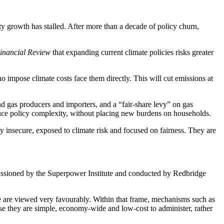
ity growth has stalled. After more than a decade of policy churn,
‌​‌​​‍ ‍‌ ‌​‌‍‌‌‌ ‍​‌ ‌​​ ‌‍​‍‌‍​‌‌ ​ ‌‍‌‌‌‌‌‌‌ ​‍‌‍ ​​ ‌‌‍‍​‌ ‌​‌ ‌​‌ ​​​‍‌‌​ ​ ‌​​‌​‍‌‌​ ​‍‌​‌‍​‍‌‌​ ​‍‌​‌‍‌‍ ​‌‍ ‌‍​ ‌‍​‌‌‍ ​‌‍‍​‌‍ ‌ ​ ‌ ‌​​‍‌‌​ ​ ‌​​‌​ ​ ​ ​ ​ ​ ​ ​ ​‍‌‍‌‍‍‌‌‍‌​​ ‌​ ‍​​ ‍​‌‍​ ​ ‍‌​ ‍‌​ ​​‌‍​ ​ ‍‌​‍ ‌​ ‌‍​ ‍​‌‍‌‍​ ‌ ​‍ ‌​ ‌​​ ‌‌‌‍​‍​ ‌‍​‍ ‌‌‍​‍‌‍​‌‌‍​‍​ ‌‍​‍ ‌​ ​‍​ ​‍‌‍‌​​ ‌‌​ ​ ‌‍‌‌‌‍​ ‌‍‌‌‌‍​ ​ ‌​​ ​​​ ‌​​‍‌‍‌ ‌​‌ ‍‌‌ ​​‌‍‌‌​ ‌‌‍ ‍‌‍‌‌‌ ‌ ‌ ​ ​‍‌‍‌ ​​‌‍​‌‌ ‌​‌‍‍​​ ‌‌‍​ ‌‍ ‌‍ ‍‌ ‌​‌‍‌‌‌‍ ‍‌ ‌​​‍‌‌​ ‌‌‌​​‍‌‌ ‌‍‍ ‌‍‌‌‌ ‍‌​‍‌‌​ ​ ‌​‌​​‍‌‌​ ​ ‌​‌​​‍‌‌​ ​‍​ ​‍​ ​‍‌‍​ ​ ​ ​ ​ ​ ‌‌​ ​‌​ ​​‌‍​‍​ ​‍‌‍‌​​ ​​​ ​‍​‍‌‌​ ​‍​ ​‍​‍‌‌​ ‌‌‌​‌​​‍ ‍‌‍​ ‌‍‍​‌‍‍‌‌‍ ​‌‍‌​‌ ​‍‌‍‌‌‌‍ ‍​‍‌‌​ ‌‌‌​​‍‌‌ ‌‍‍ ‌‍‌‌‌ ‍‌​‍‌‌​ ​ ‌​‌​​‍‌‌​ ​ ‌​‌​​‍‌‌​ ​‍​ ​‍​ ​‌‌‍​‍​ ‌‌​ ‌​​ ​‍​ ​‌‌‍‌‌​ ​​​ ​​​ ‍‌​ ‍‌​ ​‍​‍‌‌​ ​‍​ ​‍​‍‌‌​ ‌‌‌​‌​​‍ ‍‌ ‌​‌‍‌‌‌ ‍​‌ ‌​​‍‌‍‌ ​​‌‍‌‌‌ ​‍‌ ​ ‌ ​​‌‍‌‌‌‍​ ‌ ‌​‌‍‍‌‌ ‌‍‌‍‌‌​ ‌‌ ​​‌ ‌‌‌‍​‍‌‍ ​‌‍‍‌‌ ​ ‌‍‍​‌‍‌‌‌‍‌​​‍​‍‌ ‌
that expanding current climate policies risks greater
o impose climate costs face them directly. This will cut emissions at
nd gas producers and importers, and a “fair-share levy” on gas
​ ‌‍​ ‍​‌‍‌‍​ ‌ ​‍ ‌​ ‌​​ ‌‌‌‍​‍​ ‌‍​‍ ‌‌‍​‍‌‍​‌‌‍​‍​ ‌‍​‍ ‌​ ​‍​ ​‍‌‍‌​​ ‌‌​ ​ ‌‍‌‌‌‍​ ‌‍‌‌‌‍​ ​ ‌​​ ​​​ ‌​​‍‌‍‌ ‌​‌ ‍‌‌ ​​‌‍‌‌​ ‌‌‍ ‍‌‍‌‌‌ ‌ ‌ ​ ​‍‌‍‌ ​​‌‍​‌‌ ‌​‌‍‍​​ ‌‌‍​ ‌‍ ‌‍ ‍‌ ‌​‌‍‌‌‌‍ ‍‌ ‌​​‍‌‌​ ‌‌‌​​‍‌‌ ‌‍‍ ‌‍‌‌‌ ‍‌​‍‌‌​ ​ ‌​‌​​‍‌‌​ ​ ‌​‌​​‍‌‌​ ​‍​ ​‍‌‍​ ​ ‍‌​ ‌ ‌‍​‍‌‍​‌​ ​​​ ​ ‌‍​‍​ ​​‌‍‌‌​ ​ ‌‍​‌​‍‌‌​ ​‍​ ​‍​‍‌‌​ ‌‌‌​‌​​‍ ‍‌‍​ ‌‍‍​‌‍‍‌‌‍ ​‌‍‌​‌ ​‍‌‍‌‌‌‍ ‍​‍‌‌​ ‌‌‌​​‍‌‌ ‌‍‍ ‌‍‌‌‌ ‍‌​‍‌‌​ ​ ‌​‌​​‍‌‌​ ​ ‌​‌​​‍‌‌​ ​‍​ ​‍​ ​‌​ ‍‌‌‍‌‍​ ‍‌‌‍​‍​ ​ ​ ‍​​ ​ ​ ​‌​ ​ ‌‍​‍​ ‌‍​‍‌‌​ ​‍​ ​‍​‍‌‌​ ‌‌‌​‌​​‍ ‍‌ ‌​‌‍‌‌‌ ‍​‌ ‌​​‍‌‍‌ ​​‌‍‌‌‌ ​‍‌ ​ ‌ ​​‌‍‌‌‌‍​ ‌ ‌​‌‍‍‌‌ ‌‍‌‍‌‌​ ‌‌ ​​‌ ‌‌‌‍​‍‌‍ ​‌‍‍‌‌ ​ ‌‍‍​‌‍‌‌‌‍‌​​‍​‍‌ ‌
 insecure, exposed to climate risk and focused on fairness. They are
ommissioned by the Superpower Institute and conducted by Redbridge
ore are viewed very favourably. Within that frame, mechanisms such as
use they are simple, economy-wide and low-cost to administer, rather