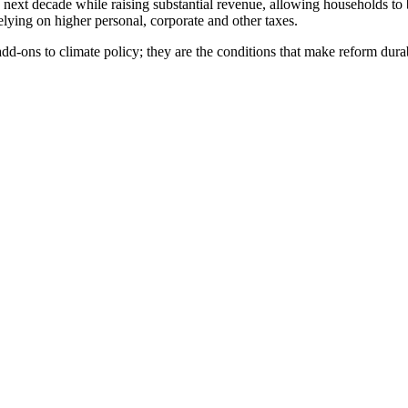
e next decade while raising substantial revenue, allowing households t
‍​‌ ‌​‌ ‌​‌ ​​​‍‌‌​ ​ ‌​​‌​‍‌‌​ ​‍‌​‌‍​‍‌‌​ ​‍‌​‌‍‌‍ ​‌‍ ‌‍​ ‌‍​‌‌‍ ​‌‍‍​‌‍ ‌ ​ ‌ ‌​​‍‌‌​ ​ ‌​​‌​ ​ ​ ​ ​ ​ ​ ​ ​‍‌‍‌‍‍‌‌‍‌​​ ‌​ ‍​​ ‍​‌‍​ ​ ‍‌​ ‍‌​ ​​‌‍​ ​ ‍‌​‍ ‌​ ‌‍​ ‍​‌‍‌‍​ ‌ ​‍ ‌​ ‌​​ ‌‌‌‍​‍​ ‌‍​‍ ‌‌‍​‍‌‍​‌‌‍​‍​ ‌‍​‍ ‌​ ​‍​ ​‍‌‍‌​​ ‌‌​ ​ ‌‍‌‌‌‍​ ‌‍‌‌‌‍​ ​ ‌​​ ​​​ ‌​​‍‌‍‌ ‌​‌ ‍‌‌ ​​‌‍‌‌​ ‌‌‍ ‍‌‍‌‌‌ ‌ ‌ ​ ​‍‌‍‌ ​​‌‍​‌‌ ‌​‌‍‍​​ ‌‌‍​ ‌‍ ‌‍ ‍‌ ‌​‌‍‌‌‌‍ ‍‌ ‌​​‍‌‌​ ‌‌‌​​‍‌‌ ‌‍‍ ‌‍‌‌‌ ‍‌​‍‌‌​ ​ ‌​‌​​‍‌‌​ ​ ‌​‌​​‍‌‌​ ​‍​ ​‍​ ‌​​ ‌ ​ ​​​ ​ ​ ‌‍​ ‌‌​ ‌‍​ ​‍​ ​ ‌‍‌​​ ​​‌‍​‍​‍‌‌​ ​‍​ ​‍​‍‌‌​ ‌‌‌​‌​​‍ ‍‌‍​ ‌‍‍​‌‍‍‌‌‍ ​‌‍‌​‌ ​‍‌‍‌‌‌‍ ‍​‍‌‌​ ‌‌‌​​‍‌‌ ‌‍‍ ‌‍‌‌‌ ‍‌​‍‌‌​ ​ ‌​‌​​‍‌‌​ ​ ‌​‌​​‍‌‌​ ​‍​ ​‍‌‍‌‌‌‍​ ‌‍‌‌‌‍​‍​ ​​​ ‍‌​ ‍​​ ​ ​ ‍‌‌‍‌‌​ ​ ​ ​​​‍‌‌​ ​‍​ ​‍​‍‌‌​ ‌‌‌​‌​​‍ ‍‌ ‌​‌‍‌‌‌ ‍​‌ ‌​​‍‌‍‌ ​​‌‍‌‌‌ ​‍‌ ​ ‌ ​​‌‍‌‌‌‍​ ‌ ‌​‌‍‍‌‌ ‌‍‌‍‌‌​ ‌‌ ​​‌ ‌‌‌‍​‍‌‍ ​‌‍‍‌‌ ​ ‌‍‍​‌‍‌‌‌‍‌​​‍​‍‌ ‌
 add-ons to climate policy; they are the conditions that make reform durable