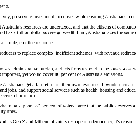
‌​‌​​‍ ‍‌ ‌​‌‍‌‌‌ ‍​‌ ‌​​‍‌‍‌ ​​‌‍‌‌‌ ​‍‌ ​ ‌ ​​‌‍‌‌‌‍​ ‌ ‌​‌‍‍‌‌ ‌‍‌‍‌‌​ ‌‌ ​​‌ ‌‌‌‍​‍‌‍ ​‌‍‍‌‌ ​ ‌‍‍​‌‍‌‌‌‍‌​​‍​‍‌ ‌
​‌​​‍‌‌​ ​ ‌​‌​​‍‌‌​ ​‍​ ​‍​ ‌‌‌‍‌‌​ ​‌​ ‌‍​ ​ ​ ​‍​ ​ ​ ​ ‌‍‌​​ ‌ ‌‍​ ​ ‌‌​‍‌‌​ ​‍​ ​‍​‍‌‌​ ‌‌‌​‌​​‍ ‍‌‍​ ‌‍‍​‌‍‍‌‌‍ ​‌‍‌​‌ ​‍‌‍‌‌‌‍ ‍​‍‌‌​ ‌‌‌​​‍‌‌ ‌‍‍ ‌‍‌‌‌ ‍‌​‍‌‌​ ​ ‌​‌​​‍‌‌​ ​ ‌​‌​​‍‌‌​ ​‍​ ​‍‌‍‌​‌‍​‍​ ‌ ‌‍‌​‌‍‌​​ ‍‌‌‍​‌​ ‌​​ ‍‌‌‍​‍‌‍‌‌​ ‍‌​‍‌‌​ ​‍​ ​‍​‍‌‌​ ‌‌‌​‌​​‍ ‍‌ ‌​‌‍‌‌‌ ‍​‌ ‌​​ ‌‍​‍‌‍​‌‌ ​ ‌‍‌‌‌‌‌‌‌ ​‍‌‍ ​​ ‌‌‍‍​‌ ‌​‌ ‌​‌ ​​​‍‌‌​ ​ ‌​​‌​‍‌‌​ ​‍‌​‌‍​‍‌‌​ ​‍‌​‌‍‌‍ ​‌‍ ‌‍​ ‌‍​‌‌‍ ​‌‍‍​‌‍ ‌ ​ ‌ ‌​​‍‌‌​ ​ ‌​​‌​ ​ ​ ​ ​ ​ ​ ​ ​‍‌‍‌‍‍‌‌‍‌​​ ‌​ ‍​​ ‍​‌‍​ ​ ‍‌​ ‍‌​ ​​‌‍​ ​ ‍‌​‍ ‌​ ‌‍​ ‍​‌‍‌‍​ ‌ ​‍ ‌​ ‌​​ ‌‌‌‍​‍​ ‌‍​‍ ‌‌‍​‍‌‍​‌‌‍​‍​ ‌‍​‍ ‌​ ​‍​ ​‍‌‍‌​​ ‌‌​ ​ ‌‍‌‌‌‍​ ‌‍‌‌‌‍​ ​ ‌​​ ​​​ ‌​​‍‌‍‌ ‌​‌ ‍‌‌ ​​‌‍‌‌​ ‌‌‍ ‍‌‍‌‌‌ ‌ ‌ ​ ​‍‌‍‌ ​​‌‍​‌‌ ‌​‌‍‍​​ ‌‌‍​ ‌‍ ‌‍ ‍‌ ‌​‌‍‌‌‌‍ ‍‌ ‌​​‍‌‌​ ‌‌‌​​‍‌‌ ‌‍‍ ‌‍‌‌‌ ‍‌​‍‌‌​ ​ ‌​‌​​‍‌‌​ ​ ‌​‌​​‍‌‌​ ​‍​ ​‍‌‍‌‍​ ‌​‌‍​‍‌‍​ ​ ​ ​ ‌‌​ ‌‌‌‍‌​​ ‍‌​ ‌‌​ ‌‍‌‍​‌​‍‌‌​ ​‍​ ​‍​‍‌‌​ ‌‌‌​‌​​‍ ‍‌ ​‌‌ ‌‌‌‍ ‌ ‌​‌‍‌‌​‍‌‌​ ‌‌‌​​‍‌‌ ‌‍‍ ‌‍‌‌‌ ‍‌​‍‌‌​ ​ ‌​‌​​‍‌‌​ ​ ‌​‌​​‍‌‌​ ​‍​ ​‍​ ‌‌‌‍‌‌​ ​‌​ ‌‍​ ​ ​ ​‍​ ​ ​ ​ ‌‍‌​​ ‌ ‌‍​ ​ ‌‌​‍‌‌​ ​‍​ ​‍​‍‌‌​ ‌‌‌​‌​​‍ ‍‌‍​ ‌‍‍​‌‍‍‌‌‍ ​‌‍‌​‌ ​‍‌‍‌‌‌‍ ‍​‍‌‌​ ‌‌‌
 Australia’s resources are undertaxed, and that the citizens of comparabl
​‍‌‌​ ​ ‌​‌​​‍‌‌​ ​ ‌​‌​​‍‌‌​ ​‍​ ​‍​ ‍‌‌‍​‍‌‍​‌​ ​‌‌‍​‌​ ​‍‌‍‌‍‌‍‌‌​ ‌‍‌‍​ ‌‍​‌‌‍​‌​‍‌‌​ ​‍​ ​‍​‍‌‌​ ‌‌‌​‌​​‍ ‍‌‍​ ‌‍‍​‌‍‍‌‌‍ ​‌‍‌​‌ ​‍‌‍‌‌‌‍ ‍​‍‌‌​ ‌‌‌​​‍‌‌ ‌‍‍ ‌‍‌‌‌ ‍‌​‍‌‌​ ​ ‌​‌​​‍‌‌​ ​ ‌​‌​​‍‌‌​ ​‍​ ​‍‌‍​ ‌‍​‌​ ​ ‌‍‌‍​ ​​​ ​‍​ ‍​‌‍‌‌​ ‌ ‌‍​‌​ ‍​​ ​​​‍‌‌​ ​‍​ ​‍​‍‌‌​ ‌‌‌​‌​​‍ ‍‌ ‌​‌‍‌‌‌ ‍​‌ ‌​​ ‌‍​‍‌‍​‌‌ ​ ‌‍‌‌‌‌‌‌‌ ​‍‌‍ ​​ ‌‌‍‍​‌ ‌​‌ ‌​‌ ​​​‍‌‌​ ​ ‌​​‌​‍‌‌​ ​‍‌​‌‍​‍‌‌​ ​‍‌​‌‍‌‍ ​‌‍ ‌‍​ ‌‍​‌‌‍ ​‌‍‍​‌‍ ‌ ​ ‌ ‌​​‍‌‌​ ​ ‌​​‌​ ​ ​ ​ ​ ​ ​ ​ ​‍‌‍‌‍‍‌‌‍‌​​ ‌​ ‍​​ ‍​‌‍​ ​ ‍‌​ ‍‌​ ​​‌‍​ ​ ‍‌​‍ ‌​ ‌‍​ ‍​‌‍‌‍​ ‌ ​‍ ‌​ ‌​​ ‌‌‌‍​‍​ ‌‍​‍ ‌‌‍​‍‌‍​‌‌‍​‍​ ‌‍​‍ ‌​ ​‍​ ​‍‌‍‌​​ ‌‌​ ​ ‌‍‌‌‌‍​ ‌‍‌‌‌‍​ ​ ‌​​ ​​​ ‌​​‍‌‍‌ ‌​‌ ‍‌‌ ​​‌‍‌‌​ ‌‌‍ ‍‌‍‌‌‌ ‌ ‌ ​ ​‍‌‍‌ ​​‌‍​‌‌ ‌​‌‍‍​​ ‌‌‍​ ‌‍ ‌‍ ‍‌ ‌​‌‍‌‌‌‍ ‍‌ ‌​​‍‌‌​ ‌‌‌​​‍‌‌ ‌‍‍ ‌‍‌‌‌ ‍‌​‍‌‌​ ​ ‌​‌​​‍‌‌​ ​ ‌​‌​​‍‌‌​ ​‍​ ​‍​ ‍‌‌‍​‍‌‍​‌​ ​‌‌‍​‌​ ​‍‌
​​ ​​​ ‌​​‍‌‍‌ ‌​‌ ‍‌‌ ​​‌‍‌‌​ ‌‌‍ ‍‌‍‌‌‌ ‌ ‌ ​ ​‍‌‍‌ ​​‌‍​‌‌ ‌​‌‍‍​​ ‌‌‍​ ‌‍ ‌‍ ‍‌ ‌​‌‍‌‌‌‍ ‍‌ ‌​​‍‌‌​ ‌‌‌​​‍‌‌ ‌‍‍ ‌‍‌‌‌ ‍‌​‍‌‌​ ​ ‌​‌​​‍‌‌​ ​ ‌​‌​​‍‌‌​ ​‍​ ​‍‌‍​‍‌‍​‌​ ​‍‌‍​ ​ ​​‌‍‌‌​ ‌ ​ ‍‌‌‍​‍​ ​‌‌‍‌​‌‍‌​​‍‌‌​ ​‍​ ​‍​‍‌‌​ ‌‌‌​‌​​‍ ‍‌‍​ ‌‍‍​‌‍‍‌‌‍ ​‌‍‌​‌ ​‍‌‍‌‌‌‍ ‍​‍‌‌​ ‌‌‌​​‍‌‌ ‌‍‍ ‌‍‌‌‌ ‍‌​‍‌‌​ ​ ‌​‌​​‍‌‌​ ​ ‌​‌​​‍‌‌​ ​‍​ ​‍​ ‌ ​ ‌ ​ ‌‍‌‍‌‌​ ‌​​ ​‌‌‍​ ​ ​‍​ ‌ ​ ‌‌‌‍​‍​ ‍‌​‍‌‌​ ​‍​ ​‍​‍‌‌​ ‌‌‌​‌​​‍ ‍‌ ‌​‌‍‌‌‌ ‍​‌ ‌​​‍‌‍‌ ​​‌‍‌‌‌ ​‍‌ ​ ‌ ​​‌‍‌‌‌‍​ ‌ ‌​‌‍‍‌‌ ‌‍‌‍‌‌​ ‌‌ ​​‌ ‌‌‌‍​‍‌‍ ​‌‍‍‌‌ ​ ‌‍‍​‌‍‌‌‌‍‌​​‍​‍‌ ‌
s producers to replace complex, inefficient schemes, with revenue redir
mises administrative burden, and lets firms respond in the lowest-cost wa
‌​ ​ ​ ‍‌​ ​‌​ ‌ ‌‍‌‌​ ‌ ​‍‌‌​ ​‍​ ​‍​‍‌‌​ ‌‌‌​‌​​‍ ‍‌ ‌​‌‍‌‌‌ ‍​‌ ‌​​ ‌‍​‍‌‍​‌‌ ​ ‌‍‌‌‌‌‌‌‌ ​‍‌‍ ​​ ‌‌‍‍​‌ ‌​‌ ‌​‌ ​​​‍‌‌​ ​ ‌​​‌​‍‌‌​ ​‍‌​‌‍​‍‌‌​ ​‍‌​‌‍‌‍ ​‌‍ ‌‍​ ‌‍​‌‌‍ ​‌‍‍​‌‍ ‌ ​ ‌ ‌​​‍‌‌​ ​ ‌​​‌​ ​ ​ ​ ​ ​ ​ ​ ​‍‌‍‌‍‍‌‌‍‌​​ ‌​ ‍​​ ‍​‌‍​ ​ ‍‌​ ‍‌​ ​​‌‍​ ​ ‍‌​‍ ‌​ ‌‍​ ‍​‌‍‌‍​ ‌ ​‍ ‌​ ‌​​ ‌‌‌‍​‍​ ‌‍​‍ ‌‌‍​‍‌‍​‌‌‍​‍​ ‌‍​‍ ‌​ ​‍​ ​‍‌‍‌​​ ‌‌​ ​ ‌‍‌‌‌‍​ ‌‍‌‌‌‍​ ​ ‌​​ ​​​ ‌​​‍‌‍‌ ‌​‌ ‍‌‌ ​​‌‍‌‌​ ‌‌‍ ‍‌‍‌‌‌ ‌ ‌ ​ ​‍‌‍‌ ​​‌‍​‌‌ ‌​‌‍‍​​ ‌‌‍​ ‌‍ ‌‍ ‍‌ ‌​‌‍‌‌‌‍ ‍‌ ‌​​‍‌‌​ ‌‌‌​​‍‌‌ ‌‍‍ ‌‍‌‌‌ ‍‌​‍‌‌​ ​ ‌​‌​​‍‌‌​ ​ ‌​‌​​‍‌‌​ ​‍​ ​‍‌‍‌‍‌‍​‌​ ‌‍​ ​ ​ ​ ‌‍​ ​ ​‍‌‍​ ‌‍‌‌​ ‍​‌‍‌‍‌‍‌‌​‍‌‌​ ​‍​ ​‍​‍‌‌​ ‌‌‌​‌​​‍ ‍‌‍​ ‌‍‍​‌‍‍‌‌‍ ​‌‍‌​‌ ​‍‌‍‌‌‌‍ ‍​‍‌‌​ ‌‌‌​​‍‌‌ ‌‍‍ ‌‍‌‌‌ ‍‌​‍‌‌​ ​ ‌​‌​​‍‌‌​ ​ ‌​‌​​‍‌‌​ ​‍​ ​‍​ ​‌‌‍‌‍‌‍​‌‌‍‌​​ ‌‌‌‍‌‌​ ​ ​ ‍‌​ ​‌​ ‌ ‌‍‌‌​ ‌ ​‍‌‌​ ​‍​ ​‍​‍‌‌​ ‌‌‌​‌​​‍ ‍‌ ‌​‌‍‌‌‌ ‍​‌ ‌​​‍‌‍‌ ​​‌‍‌‌‌ ​‍‌ ​ ‌ ​​‌‍‌‌‌‍​ ‌ ‌​‌‍‍‌‌ ‌‍‌‍‌‌​ ‌‌ ​​‌ ‌‌‌‍​‍‌‍ ​‌‍‍‌‌ ​ ‌‍‍​‌‍‌‌‌‍‌​​‍​‍‌ ‌
 Australians get a fair return on their own resources. It would increase t
s and jobs, and support social services such as health, housing and educ
‌​​‍‌‌​ ​ ‌​‌​​‍‌‌​ ​‍​ ​‍‌‍‌‌‌‍​ ​ ‌​​ ‌ ​ ​ ‌‍‌‍​ ​‍‌‍​ ​ ‌‌​ ​‍​ ‍​‌‍‌‌​‍‌‌​ ​‍​ ​‍​‍‌‌​ ‌‌‌​‌​​‍ ‍‌‍​ ‌‍‍​‌‍‍‌‌‍ ​‌‍‌​‌ ​‍‌‍‌‌‌‍ ‍​‍‌‌​ ‌‌‌​​‍‌‌ ‌‍‍ ‌‍‌‌‌ ‍‌​‍‌‌​ ​ ‌​‌​​‍‌‌​ ​ ‌​‌​​‍‌‌​ ​‍​ ​‍‌‍‌‍​ ‌​​ ​‍​ ‍‌​ ‌‍‌‍‌​‌‍‌‍‌‍‌‍‌‍‌‍‌‍‌‌​ ​‍‌‍​ ​‍‌‌​ ​‍​ ​‍​‍‌‌​ ‌‌‌​‌​​‍ ‍‌ ‌​‌‍‌‌‌ ‍​‌ ‌​​‍‌‍‌ ​​‌‍‌‌‌ ​‍‌ ​ ‌ ​​‌‍‌‌‌‍​ ‌ ‌​‌‍‍‌‌ ‌‍‌‍‌‌​ ‌‌ ​​‌ ‌‌‌‍​‍‌‍ ​‌‍‍‌‌ ​ ‌‍‍​‌‍‌‌‌‍‌​​‍​‍‌ ‌
whelming support. 87 per cent of voters agree that the public deserves a 
‌​‌​​‍‌‌​ ​‍​ ​‍​ ‌‍​ ​‍​ ​‍‌‍‌‌​ ​​​ ​ ‌‍​ ​ ‍​‌‍​ ‌‍‌​‌‍​‍​ ‌‍​‍‌‌​ ​‍​ ​‍​‍‌‌​ ‌‌‌​‌​​‍ ‍‌ ‌​‌‍‌‌‌ ‍​‌ ‌​​‍‌‍‌ ​​‌‍‌‌‌ ​‍‌ ​ ‌ ​​‌‍‌‌‌‍​ ‌ ‌​‌‍‍‌‌ ‌‍‌‍‌‌​ ‌‌ ​​‌ ‌‌‌‍​‍‌‍ ​‌‍‍‌‌ ​ ‌‍‍​‌‍‌‌‌‍‌​​‍​‍‌ ‌
And as Gen Z and Millennial voters reshape our democracy, it’s reasonabl