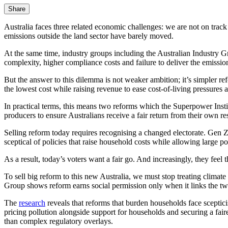
Share
Australia faces three related economic challenges: we are not on track 
emissions outside the land sector have barely moved.​​​​‌ ‍ ​‍​‍‌‍ ‌ ​‍‌‍‍‌‌‍‌ ‌‍‍‌‌‍ ‍​‍​‍​ ‍‍​‍​‍‌ ​ ‌‍​‌‌‍ ‍‌‍‍‌‌ ‌​‌ ‍‌​‍ ‍‌‍‍‌‌‍ ​‍​‍​‍ ​​‍​‍‌‍‍​‌ ​‍‌‍‌‌‌‍‌‍​‍​‍​ ‍‍​‍​‍‌‍‍​‌ ‌​‌ ‌​‌ ​​​ ‍‍​‍ ​‍ ‌‍ ​‌‍ ‌‍​ ‌‍​‌‌‍ ​‌‍‍​‌‍ ‌ ​ ‌ ‌​​ ‍‍​ ​ ​ ​ ​ ​ ​ ​ ​‍ ‌‍‍‌‌‍ ‍‌ ‌​‌‍‌‌‌‍ ‍‌ ‌​​‍ ‌‍‌‌‌‍‌​‌‍‍‌‌ ‌​​‍ ‌‍ ‌‌‍ ‌‍‌​‌‍‌‌​ ‌‌ ​​‌ ​‍‌‍‌‌‌ ​ ‌‍‌‌‌‍ ‍‌ ‌​‌‍​‌‌ ‌​‌‍‍‌‌‍ ‌‍ ‍​ ‍ ‌‍‍‌‌‍‌​​ ‌​ ‍​​ ‍​‌‍​ ​ ‍‌​ ‍‌​ ​​‌‍​ ​ ‍‌​‍ ‌​ ‌‍​ ‍​‌‍‌‍​ ‌ ​‍ ‌​ ‌​​ ‌‌‌‍​‍​ ‌‍​‍ ‌‌‍​‍‌‍​‌‌‍​‍​ ‌‍​‍ ‌​ ​‍​ ​‍‌‍‌​​ ‌‌​ ​ ‌‍‌‌‌‍​ ‌‍‌‌‌‍​ ​ ‌​​ ​​​ ‌​​ ‍ ‌ ‌​‌ ‍‌‌ ​​‌‍‌‌​ ‌‌‍ ‍‌‍‌‌‌ ‌ ‌ ​ ​ ‍ ‌ ​​‌‍​‌‌ ‌​‌‍‍​​ ‌‌‍​ ‌‍ ‌‍ ‍‌ ‌​‌‍‌‌‌‍ ‍‌ ‌​​‍‌‌​ ‌‌‌​​‍‌‌ ‌‍‍ ‌‍‌‌‌ ‍‌​‍‌‌​ ​ ‌​‌​​‍‌‌​ ​ ‌​‌​​‍‌‌​ ​‍​ ​‍‌‍​ ‌‍‌‍‌‍​‍​ ​ ​ ‌​‌‍‌​​ ‌‌​ ‍‌​ ​ ​ ​​‌‍​‍​ ​‌​‍‌‌​ ​‍​ ​‍​‍‌‌​ ‌‌‌​‌​​‍ ‍‌‍​ ‌‍‍​‌‍‍‌‌‍ ​‌‍‌​‌ ​‍‌‍‌‌‌‍ ‍​‍‌‌​ ‌‌‌​​‍‌‌ ‌‍‍ ‌‍‌‌‌ ‍‌​‍‌‌​ ​ ‌​‌​​‍‌‌​ ​ ‌​‌​​‍‌‌​ ​‍​ ​‍​ ​ ​ ‍‌‌‍‌‍​ ‌‌​ ​ ​ ​ ‌‍​‍‌‍‌​‌‍‌‍​ ​ ​ ​​​ ‌‌​‍‌‌​ ​‍​ ​‍​‍‌‌​ ‌‌‌​‌​​‍ ‍‌ ‌​‌‍‌‌‌ ‍​‌ ‌​​ ‌‍​‍‌‍​‌‌ ​ ‌‍‌‌‌‌‌‌‌ ​‍‌‍ ​​ ‌‌‍‍​‌ ‌​‌ ‌​‌ ​​​‍‌‌​ ​ ‌​​‌​‍‌‌​ ​‍‌​‌‍​‍‌‌​ ​‍‌​‌‍‌‍ ​‌‍ ‌‍​ ‌‍​‌‌‍ ​‌‍‍​‌‍ ‌ ​ ‌ ‌​​‍‌‌​ ​ ‌​​‌​ ​ ​ ​ ​ ​ ​ ​ ​‍‌‍‌‍‍‌‌‍‌​​ ‌​ ‍​​ ‍​‌‍​ ​ ‍‌​ ‍‌​ ​​‌‍​ ​ ‍‌​‍ ‌​ ‌‍​ ‍​‌‍‌‍​ ‌ ​‍ ‌​ ‌​​ ‌‌‌‍​‍​ ‌‍​‍ ‌‌‍​‍‌‍​‌‌‍​‍​ ‌‍​‍ ‌​ ​‍​ ​‍‌‍‌​​ ‌‌​ ​ ‌‍‌‌‌‍​ ‌‍‌‌‌‍​ ​ ‌​​ ​​​ ‌​​‍‌‍‌ ‌​‌ ‍‌‌ ​​‌‍‌‌​ ‌‌‍ ‍‌‍‌‌‌ ‌ ‌ ​ ​‍‌‍‌ ​​‌‍​‌‌ ‌​‌‍‍​​ ‌‌‍​ ‌‍ ‌‍ ‍‌ ‌​‌‍‌‌‌‍ ‍‌ ‌​​‍‌‌​ ‌‌‌​​‍‌‌ ‌‍‍ ‌‍‌‌‌ ‍‌​‍‌‌​ ​ ‌​‌​​‍‌‌​ ​ ‌​‌​​‍‌‌​ ​‍​ ​‍‌‍​ ‌‍‌‍‌‍​‍​ ​ ​ ‌​‌‍‌​​ ‌‌​ ‍‌​ ​ ​ ​​‌‍​‍​ ​‌​‍‌‌​ ​‍​ ​‍​‍‌‌​ ‌‌‌​‌​​‍ ‍‌‍​ ‌‍‍​‌‍‍‌‌‍ ​‌‍‌​‌ ​‍‌‍‌‌‌‍ ‍​‍‌‌​ ‌‌‌​​‍‌‌ ‌‍‍ ‌‍‌‌‌ ‍‌​‍‌‌​ ​ ‌​‌​​‍‌‌​ ​ ‌​‌​​‍‌‌​ ​‍​ ​‍​ ​ ​ ‍‌‌‍‌‍​ ‌‌​ ​ ​ ​ ‌‍​‍‌‍‌​‌‍‌‍​ ​ ​ ​​​ ‌‌​‍‌‌​ ​‍​ ​‍​‍‌‌​ ‌‌‌​‌​​‍ ‍‌ ‌​‌‍‌‌‌ ‍​‌ ‌​​‍‌‍‌ ​​‌‍‌‌‌ ​‍‌ ​ ‌ ​​‌‍‌‌‌‍​ ‌ ‌​‌‍‍‌‌ ‌‍‌‍‌‌​ ‌‌ ​​‌ ‌‌‌‍​‍‌‍ ​‌‍‍‌‌ ​ ‌‍‍​‌‍‌‌‌‍‌​​‍​‍‌ ‌
At the same time, industry groups including the Australian Industry Group and the Minerals Council have rightly warned in ​​​​‌ ‍ ​‍​‍‌‍ ‌ ​‍‌‍‍‌‌‍‌ ‌‍‍‌‌‍ ‍​‍​‍​ ‍‍​‍​‍‌ ​ ‌‍​‌‌‍ ‍‌‍‍‌‌ ‌​‌ ‍‌​‍ ‍‌‍‍‌‌‍ ​‍​‍​‍ ​​‍​‍‌‍‍​‌ ​‍‌‍‌‌‌‍‌‍​‍​‍​ ‍‍​‍​‍‌‍‍​‌ ‌​‌ ‌​‌ ​​​ ‍‍​‍ ​‍ ‌‍ ​‌‍ ‌‍​ ‌‍​‌‌‍ ​‌‍‍​‌‍ ‌ ​ ‌ ‌​​ ‍‍​ ​ ​ ​ ​ ​ ​ ​ ​‍ ‌‍‍‌‌‍ ‍‌ ‌​‌‍‌‌‌‍ ‍‌ ‌​​‍ ‌‍‌‌‌‍‌​‌‍‍‌‌ ‌​​‍ ‌‍ ‌‌‍ ‌‍‌​‌‍‌‌​ ‌‌ ​​‌ ​‍‌‍‌‌‌ ​ ‌‍‌‌‌‍ ‍‌ ‌​‌‍​‌‌ ‌​‌‍‍‌‌‍ ‌‍ ‍​ ‍ ‌‍‍‌‌‍‌​​ ‌​ ‍​​ ‍​‌‍​ ​ ‍‌​ ‍‌​ ​​‌‍​ ​ ‍‌​‍ ‌​ ‌‍​ ‍​‌‍‌‍​ ‌ ​‍ ‌​ ‌​​ ‌‌‌‍​‍​ ‌‍​‍ ‌‌‍​‍‌‍​‌‌‍​‍​ ‌‍​‍ ‌​ ​‍​ ​‍‌‍‌​​ ‌‌​ ​ ‌‍‌‌‌‍​ ‌‍‌‌‌‍​ ​ ‌​​ ​​​ ‌​​ ‍ ‌ ‌​‌ ‍‌‌ ​​‌‍‌‌​ ‌‌‍ ‍‌‍‌‌‌ ‌ ‌ ​ ​ ‍ ‌ ​​‌‍​‌‌ ‌​‌‍‍​​ ‌‌‍​ ‌‍ ‌‍ ‍‌ ‌​‌‍‌‌‌‍ ‍‌ ‌​​‍‌‌​ ‌‌‌​​‍‌‌ ‌‍‍ ‌‍‌‌‌ ‍‌​‍‌‌​ ​ ‌​‌​​‍‌‌​ ​ ‌​‌​​‍‌‌​ ​‍​ ​‍​ ​‍‌‍​ ​ ​ ​ ​ ​ ‌‌​ ​‌​ ​​‌‍​‍​ ​‍‌‍‌​​ ​​​ ​‍​‍‌‌​ ​‍​ ​‍​‍‌‌​ ‌‌‌​‌​​‍ ‍‌‍​ ‌‍‍​‌‍‍‌‌‍ ​‌‍‌​‌ ​‍‌‍‌‌‌‍ ‍​‍‌‌​ ‌‌‌​​‍‌‌ ‌‍‍ ‌‍‌‌‌ ‍‌​‍‌‌​ ​ ‌​‌​​‍‌‌​ ​ ‌​‌​​‍‌‌​ ​‍​ ​‍‌‍​‌‌‍​ ‌‍​ ‌‍​ ‌‍‌​​ ‌‍​ ‌​‌‍‌‍‌‍‌‌​ ​‌‌‍​ ​ ‌​​‍‌‌​ ​‍​ ​‍​‍‌‌​ ‌‌‌​‌​​‍ ‍‌ ‌​‌‍‌‌‌ ‍​‌ ‌​​ ‌‍​‍‌‍​‌‌ ​ ‌‍‌‌
complexity, higher compliance costs and failure to deliver the emissions reductions we need.​​​​‌ ‍ ​‍​‍‌‍ ‌ ​‍‌‍‍‌‌‍‌ ‌‍‍‌‌‍ ‍​‍​‍​ ‍‍​‍​‍‌ ​ ‌‍​‌‌‍ ‍‌‍‍‌‌ ‌​‌ ‍‌​‍ ‍‌‍‍‌‌‍ ​‍​‍​‍ ​​‍​‍‌‍‍​‌ ​‍‌‍‌‌‌‍‌‍​‍​‍​ ‍‍​‍​‍‌‍‍​‌ ‌​‌ ‌​‌ ​​​ ‍‍​‍ ​‍ ‌‍ ​‌‍ ‌‍​ ‌‍​‌‌‍ ​‌‍‍​‌‍ ‌ ​ ‌ ‌​​ ‍‍​ ​ ​ ​ ​ ​ ​ ​ ​‍ ‌‍‍‌‌‍ ‍‌ ‌​‌‍‌‌‌‍ ‍‌ ‌​​‍ ‌‍‌‌‌‍‌​‌‍‍‌‌ ‌​​‍ ‌‍ ‌‌‍ ‌‍‌​‌‍‌‌​ ‌‌ ​​‌ ​‍‌‍‌‌‌ ​ ‌‍‌‌‌‍ ‍‌ ‌​‌‍​‌‌ ‌​‌‍‍‌‌‍ ‌‍ ‍​ ‍ ‌‍‍‌‌‍‌​​ ‌​ ‍​​ ‍​‌‍​ ​ ‍‌​ ‍‌​ ​​‌‍​ ​ ‍‌​‍ ‌​ ‌‍​ ‍​‌‍‌‍​ ‌ ​‍ ‌​ ‌​​ ‌‌‌‍​‍​ ‌‍​‍ ‌‌‍​‍‌‍​‌‌‍​‍​ ‌‍​‍ ‌​ ​‍​ ​‍‌‍‌​​ ‌‌​ ​ ‌‍‌‌‌‍​ ‌‍‌‌‌‍​ ​ ‌​​ ​​​ ‌​​ ‍ ‌ ‌​‌ ‍‌‌ ​​‌‍‌‌​ ‌‌‍ ‍‌‍‌‌‌ ‌ ‌ ​ ​ ‍ ‌ ​​‌‍​‌‌ ‌​‌‍‍​​ ‌‌‍​ ‌‍ ‌‍ ‍‌ ‌​‌‍‌‌‌‍ ‍‌ ‌​​‍‌‌​ ‌‌‌​​‍‌‌ ‌‍‍ ‌‍‌‌‌ ‍‌​‍‌‌​ ​ ‌​‌​​‍‌‌​ ​ ‌​‌​​‍‌‌​ ​‍​ ​‍​ ​‍‌‍​ ​ ​ ​ ​ ​ ‌‌​ ​‌​ ​​‌‍​‍​ ​‍‌‍‌​​ ​​​ ​‍​‍‌‌​ ​‍​ ​‍​‍‌‌​ ‌‌‌​‌​​‍ ‍‌‍​ ‌‍‍​‌‍‍‌‌‍ ​‌‍‌​‌ ​‍‌‍‌‌‌‍ ‍​‍‌‌​ ‌‌‌​​‍‌‌ ‌‍‍ ‌‍‌‌‌ ‍‌​‍‌‌​ ​ ‌​‌​​‍‌‌​ ​ ‌​‌​​‍‌‌​ ​‍​ ​‍‌‍​‌​ ‍‌‌‍‌‌‌‍​ ‌‍​‍​ ‌‌‌‍​‍‌‍‌‌​ ‌‍​ ​​​ ​ ​ ​​​‍‌‌​ ​‍​ ​‍​‍‌‌​ ‌‌‌​‌​​‍ ‍‌ ‌​‌‍‌‌‌ ‍​‌ ‌​​ ‌‍​‍‌‍​‌‌ ​ ‌‍‌‌‌‌‌‌‌ ​‍‌‍ ​​ ‌‌‍‍​‌ ‌​‌ ‌​‌ ​​​‍‌‌​ ​ ‌​​‌​‍‌‌​ ​‍‌​‌‍​‍‌‌​ ​‍‌​‌‍‌‍ ​‌‍ ‌‍​ ‌‍​‌‌‍ ​‌‍‍​‌‍ ‌ ​ ‌ ‌​​‍‌‌​ ​ ‌​​‌​ ​ ​ ​ ​ ​ ​ ​ ​‍‌‍‌‍‍‌‌‍‌​​ ‌​ ‍​​ ‍​‌‍​ ​ ‍‌​ ‍‌​ ​​‌‍​ ​ ‍‌​‍ ‌​ ‌‍​ ‍​‌‍‌‍​ ‌ ​‍ ‌​ ‌​​ ‌‌‌‍​‍​ ‌‍​‍ ‌‌‍​‍‌‍​‌‌‍​‍​ ‌‍​‍ ‌​ ​‍​ ​‍‌‍‌​​ ‌‌​ ​ ‌‍‌‌‌‍​ ‌‍‌‌‌‍​ ​ ‌​​ ​​​ ‌​​‍‌‍‌ ‌​‌ ‍‌‌ ​​‌‍‌‌​ ‌‌‍ ‍‌‍‌‌‌ ‌ ‌ ​ ​‍‌‍‌ ​​‌‍​‌‌ ‌​‌‍‍​​ ‌‌‍​ ‌‍ ‌‍ ‍‌ 
But the answer to this dilemma is not weaker ambition; it’s simpler re
the lowest cost while raising revenue to ease cost-of-living pressures and strengthen the economy.​​​​‌ ‍ ​‍​‍‌‍ ‌ ​‍‌‍‍‌‌‍‌ ‌‍‍‌‌‍ ‍​‍​‍​ ‍‍​‍​‍‌ ​ ‌‍​‌‌‍ ‍‌‍‍‌‌ ‌​‌ ‍‌​‍ ‍‌‍‍‌‌‍ ​‍​‍​‍ ​​‍​‍‌‍‍​‌ ​‍‌‍‌‌‌‍‌‍​‍​‍​ ‍‍​‍​‍‌‍‍​‌ ‌​‌ ‌​‌ ​​​ ‍‍​‍ ​‍ ‌‍ ​‌‍ ‌‍​ ‌‍​‌‌‍ ​‌‍‍​‌‍ ‌ ​ ‌ ‌​​ ‍‍​ ​ ​ ​ ​ ​ ​ ​ ​‍ ‌‍‍‌‌‍ ‍‌ ‌​‌‍‌‌‌‍ ‍‌ ‌​​‍ ‌‍‌‌‌‍‌​‌‍‍‌‌ ‌​​‍ ‌‍ ‌‌‍ ‌‍‌​‌‍‌‌​ ‌‌ ​​‌ ​‍‌‍‌‌‌ ​ ‌‍‌‌‌‍ ‍‌ ‌​‌‍​‌‌ ‌​‌‍‍‌‌‍ ‌‍ ‍​ ‍ ‌‍‍‌‌‍‌​​ ‌​ ‍​​ ‍​‌‍​ ​ ‍‌​ ‍‌​ ​​‌‍​ ​ ‍‌​‍ ‌​ ‌‍​ ‍​‌‍‌‍​ ‌ ​‍ ‌​ ‌​​ ‌‌‌‍​‍​ ‌‍​‍ ‌‌‍​‍‌‍​‌‌‍​‍​ ‌‍​‍ ‌​ ​‍​ ​‍‌‍‌​​ ‌‌​ ​ ‌‍‌‌‌‍​ ‌‍‌‌‌‍​ ​ ‌​​ ​​​ ‌​​ ‍ ‌ ‌​‌ ‍‌‌ ​​‌‍‌‌​ ‌‌‍ ‍‌‍‌‌‌ ‌ ‌ ​ ​ ‍ ‌ ​​‌‍​‌‌ ‌​‌‍‍​​ ‌‌‍​ ‌‍ ‌‍ ‍‌ ‌​‌‍‌‌‌‍ ‍‌ ‌​​‍‌‌​ ‌‌‌​​‍‌‌ ‌‍‍ ‌‍‌‌‌ ‍‌​‍‌‌​ ​ ‌​‌​​‍‌‌​ ​ ‌​‌​​‍‌‌​ ​‍​ ​‍​ ‌​‌‍​ ‌‍​‌​ ​‌‌‍‌​‌‍‌‌‌‍‌‍​ ‍‌​ ​‍‌‍​‍​ ‍​‌‍​‌​‍‌‌​ ​‍​ ​‍​‍‌‌​ ‌‌‌​‌​​‍ ‍‌‍​ ‌‍‍​‌‍‍‌‌‍ ​‌‍‌​‌ ​‍‌‍‌‌‌‍ ‍​‍‌‌​ ‌‌‌​​‍‌‌ ‌‍‍ ‌‍‌‌‌ ‍‌​‍‌‌​ ​ ‌​‌​​‍‌‌​ ​ ‌​‌​​‍‌‌​ ​‍​ ​‍​ ​ ‌‍‌​​ ‌‌​ ‍​​ ​‍‌‍‌‍​ ​ ‌‍‌‍​ ​‍​ ‌ ​ ​‌‌‍​ ​‍‌‌​ ​‍​ ​‍​‍‌‌​ ‌‌‌​‌​​‍ ‍‌ ‌​‌‍‌‌‌ ‍​‌ ‌​​ ‌‍​‍‌‍​‌‌ ​ ‌‍‌‌‌‌‌‌‌ ​‍‌‍ ​​ ‌‌‍‍​‌ ‌​‌ ‌​‌ ​​​‍‌‌​ ​ ‌​​‌​‍‌‌​ ​‍‌​‌‍​‍‌‌​ ​‍‌​‌‍‌‍ ​‌‍ ‌‍​ ‌‍​‌‌‍ ​‌‍‍​‌‍ ‌ ​ ‌ ‌​​‍‌‌​ ​ ‌​​‌​ ​ ​ ​ ​ ​ ​ ​ ​‍‌‍‌‍‍‌‌‍‌​​ ‌​ ‍​​ ‍​‌‍​ ​ ‍‌​ ‍‌​ ​​‌‍​ ​ ‍‌​‍ ‌​ ‌‍​ ‍​‌‍‌‍​ ‌ ​‍ ‌​ ‌​​ ‌‌‌‍​‍​ ‌‍​‍ ‌‌‍​‍‌‍​‌‌‍​‍​ ‌‍​‍ ‌​ ​‍​ ​‍‌‍‌​​ ‌‌​ ​ ‌‍‌‌‌‍​ ‌‍‌‌‌‍​ ​ ‌​​ ​​​ ‌​
In practical terms, this means two reforms which the Superpower Instit
producers to ensure Australians receive a fair return from their own resources. Together, they cut emissions, raise substantial revenue and reduce policy complexity, without placing new burdens on households.​​​​‌ ‍ ​‍​‍‌‍ ‌ ​‍‌‍‍‌‌‍‌ ‌‍‍‌‌‍ ‍​‍​‍​ ‍‍​‍​‍‌ ​ ‌‍​‌‌‍ ‍‌‍‍‌‌ ‌​‌ ‍‌​‍ ‍‌‍‍‌‌‍ ​‍​‍​‍ ​​‍​‍‌‍‍​‌ ​‍‌‍‌‌‌‍‌‍​‍​‍​ ‍‍​‍​‍‌‍‍​‌ ‌​‌ ‌​‌ ​​​ ‍‍​‍ ​‍ ‌‍ ​‌‍ ‌‍​ ‌‍​‌‌‍ ​‌‍‍​‌‍ ‌ ​ ‌ ‌​​ ‍‍​ ​ ​ ​ ​ ​ ​ ​ ​‍ ‌‍‍‌‌‍ ‍‌ ‌​‌‍‌‌‌‍ ‍‌ ‌​​‍ ‌‍‌‌‌‍‌​‌‍‍‌‌ ‌​​‍ ‌‍ ‌‌‍ ‌‍‌​‌‍‌‌​ ‌‌ ​​‌ ​‍‌‍‌‌‌ ​ ‌‍‌‌‌‍ ‍‌ ‌​‌‍​‌‌ ‌​‌‍‍‌‌‍ ‌‍ ‍​ ‍ ‌‍‍‌‌‍‌​​ ‌​ ‍​​ ‍​‌‍​ ​ ‍‌​ ‍‌​ ​​‌‍​ ​ ‍‌​‍ ‌​ ‌‍​ ‍​‌‍‌‍​ ‌ ​‍ ‌​ ‌​​ ‌‌‌‍​‍​ ‌‍​‍ ‌‌‍​‍‌‍​‌‌‍​‍​ ‌‍​‍ ‌​ ​‍​ ​
Selling reform today requires recognising a changed electorate. Gen Z
sceptical of policies that raise household costs while allowing large polluters and exporters to escape meaningful contribution.​​​​‌ ‍ ​‍​‍‌‍ ‌ ​‍‌‍‍‌‌‍‌ ‌‍‍‌‌‍ ‍​‍​‍​ ‍‍​‍​‍‌ ​ ‌‍​‌‌‍ ‍‌‍‍‌‌ ‌​‌ ‍‌​‍ ‍‌‍‍‌‌‍ ​‍​‍​‍ ​​‍​‍‌‍‍​‌ ​‍‌‍‌‌‌‍‌‍​‍​‍​ ‍‍​‍​‍‌‍‍​‌ ‌​‌ ‌​‌ ​​​ ‍‍​‍ ​‍ ‌‍ ​‌‍ ‌‍​ ‌‍​‌‌‍ ​‌‍‍​‌‍ ‌ ​ ‌ ‌​​ ‍‍​ ​ ​ ​ ​ ​ ​ ​ ​‍ ‌‍‍‌‌‍ ‍‌ ‌​‌‍‌‌‌‍ ‍‌ ‌​​‍ ‌‍‌‌‌‍‌​‌‍‍‌‌ ‌​​‍ ‌‍ ‌‌‍ ‌‍‌​‌‍‌‌​ ‌‌ ​​‌ ​‍‌‍‌‌‌ ​ ‌‍‌‌‌‍ ‍‌ ‌​‌‍​‌‌ ‌​‌‍‍‌‌‍ ‌‍ ‍​ ‍ ‌‍‍‌‌‍‌​​ ‌​ ‍​​ ‍​‌‍​ ​ ‍‌​ ‍‌​ ​​‌‍​ ​ ‍‌​‍ ‌​ ‌‍​ ‍​‌‍‌‍​ ‌ ​‍ ‌​ ‌​​ ‌‌‌‍​‍​ ‌‍​‍ ‌‌‍​‍‌‍​‌‌‍​‍​ ‌‍​‍ ‌​ ​‍​ ​‍‌‍‌​​ ‌‌​ ​ ‌‍‌‌‌‍​ ‌‍‌‌‌‍​ ​ ‌​​ ​​​ ‌​​ ‍ ‌ ‌​‌ ‍‌‌ ​​‌‍‌‌​ ‌‌‍ ‍‌‍‌‌‌ ‌ ‌ ​ ​ ‍ ‌ ​​‌‍​‌‌ ‌​‌‍‍​​ ‌‌‍​ ‌‍ ‌‍ ‍‌ ‌​‌‍‌‌‌‍ ‍‌ ‌​​‍‌‌​ ‌‌‌​​‍‌‌ ‌‍‍ ‌‍‌‌‌ ‍‌​‍‌‌​ ​ ‌​‌​​‍‌‌​ ​ ‌​‌​​‍‌‌​ ​‍​ ​‍​ ​‌​ ‌‍​ ‌ ‌‍‌‍​ ‌​​ ‌‌‌‍​‌‌‍‌​‌‍​ ‌‍‌‌​ ​‌​ ‌‍​‍‌‌​ ​‍​ ​‍​‍‌‌​ ‌‌‌​‌​​‍ ‍‌‍​ ‌‍‍​‌‍‍‌‌‍ ​‌‍‌​‌ ​‍‌‍‌‌‌‍ ‍​‍‌‌​ ‌‌‌​​‍‌‌ ‌‍‍ ‌‍‌‌‌ ‍‌​‍‌‌​ ​ ‌​‌​​‍‌‌​ ​ ‌​‌​​‍‌‌​ ​‍​ ​‍​ ‍‌​ ‌​‌‍​‌‌‍‌‍​ ​‍​ ‌ ​ ‍​​ ​‍​ ‍‌​ ​​​ ​‌​ ‌‌​‍‌‌​ ​‍​ ​‍​‍‌‌​ ‌‌‌​‌​​‍ ‍‌ ‌​‌‍‌‌‌ ‍​‌ ‌​​ ‌‍​
As a result, today’s voters want a fair go. And increasingly, they feel the system is failing to deliver it.​​​​‌ ‍ ​‍​‍‌‍ ‌ ​‍‌‍‍‌‌‍‌ ‌‍‍‌‌‍ ‍​‍​‍​ ‍‍​‍​‍‌ ​ ‌‍​‌‌‍ ‍‌‍‍‌‌ ‌​‌ ‍‌​‍ ‍‌‍‍‌‌‍ ​‍​‍​‍ ​​‍​‍‌‍‍​‌ ​‍‌‍‌‌‌‍‌‍​‍​‍​ ‍‍​‍​‍‌‍‍​‌ ‌​‌ ‌​‌ ​​​ ‍‍​‍ ​‍ ‌‍ ​‌‍ ‌‍​ ‌‍​‌‌‍ ​‌‍‍​‌‍ ‌ ​ ‌ ‌​​ ‍‍​ ​ ​ ​ ​ ​ ​ ​ ​‍ ‌‍‍‌‌‍ ‍‌ ‌​‌‍‌‌‌‍ ‍‌ ‌​​‍ ‌‍‌‌‌‍‌​‌‍‍‌‌ ‌​​‍ ‌‍ ‌‌‍ ‌‍‌​‌‍‌‌​ ‌‌ ​​‌ ​‍‌‍‌‌‌ ​ ‌‍‌‌‌‍ ‍‌ ‌​‌‍​‌‌ ‌​‌‍‍‌‌‍ ‌‍ ‍​ ‍ ‌‍‍‌‌‍‌​​ ‌​ ‍​​ ‍​‌‍​ ​ ‍‌​ ‍‌​ ​​‌‍​ ​ ‍‌​‍ ‌​ ‌‍​ ‍​‌‍‌‍​ ‌ ​‍ ‌​ ‌​​ ‌‌‌‍​‍​ ‌‍​‍ ‌‌‍​‍‌‍​‌‌‍​‍​ ‌‍​‍ ‌​ ​‍​ ​‍‌‍‌​​ ‌‌​ ​ ‌‍‌‌‌‍​ ‌‍‌‌‌‍​ ​ ‌​​ ​​​ ‌​​ ‍ ‌ ‌​‌ ‍‌‌ ​​‌‍‌‌​ ‌‌‍ ‍‌‍‌‌‌ ‌ ‌ ​ ​ ‍ ‌ ​​‌‍​‌‌ ‌​‌‍‍​​ ‌‌‍​ ‌‍ ‌‍ ‍‌ ‌​‌‍‌‌‌‍ ‍‌ ‌​​‍‌‌​ ‌‌‌​​‍‌‌ ‌‍‍ ‌‍‌‌‌ ‍‌​‍‌‌​ ​ ‌​‌​​‍‌‌​ ​ ‌​‌​​‍‌‌​ ​‍​ ​‍​ ​ ​ ‌ ‌‍​‍​ ‍‌‌‍​‌‌‍‌​‌‍‌​​ ​ ​ ​ ‌‍​ ‌‍‌‍​ ​‌​‍‌‌​ ​‍​ ​‍​‍‌‌​ ‌‌‌​‌​​‍ ‍‌‍​ ‌‍‍​‌‍‍‌‌‍ ​‌‍‌​‌ ​‍‌‍‌‌‌‍ ‍​‍‌‌​ ‌‌‌​​‍‌‌ ‌‍‍ ‌‍‌‌‌ ‍‌​‍‌‌​ ​ ‌​‌​​‍‌‌​ ​ ‌​‌​​‍‌‌​ ​‍​ ​‍​ ‍​​ ‌‍​ ‍​​ ‍​​ ​​​ ‌ ​ ‍‌‌‍​‍​ ​ ​ ‌‍‌‍​‍​ ‍‌​‍‌‌​ ​‍​ ​‍​‍‌‌​ ‌‌‌​‌​​‍ ‍‌ ‌​‌‍‌‌‌ ‍​‌ ‌​​ ‌‍​‍‌‍​‌‌ ​ ‌‍‌‌‌‌‌‌‌ ​‍‌‍ ​​ ‌‌‍‍​‌ ‌​‌ ‌​‌ ​​​‍‌‌​ ​ ‌​​‌​‍‌‌​ ​‍‌​‌‍​‍‌‌​ ​‍‌​‌‍‌‍ ​‌‍ ‌‍​ ‌‍​‌‌‍ ​‌‍‍​‌‍ ‌ ​ ‌ ‌​​‍‌‌​ ​ ‌​​‌​ ​ ​ ​ ​ ​ ​ ​ ​‍‌‍‌‍‍‌‌‍‌​​ ‌​ ‍​​ ‍​‌‍​ ​ ‍‌​ ‍‌​ ​​‌‍​ ​ ‍‌​‍ ‌​ ‌‍​ ‍​‌‍‌‍​ ‌ ​‍ ‌​ ‌​​ ‌‌‌‍​‍​ ‌‍​‍ ‌‌‍​‍‌‍​‌‌‍​‍​ ‌‍​‍
To sell big reform to this new Australia, we must stop treating clima
Group shows reform earns social permission only when it links the two.​​​​‌ ‍ ​‍​‍‌‍ ‌ ​‍‌‍‍‌‌‍‌ ‌‍‍‌‌‍ ‍​‍​‍​ ‍‍​‍​‍‌ ​ ‌‍​‌‌‍ ‍‌‍‍‌‌ ‌​‌ ‍‌​‍ ‍‌‍‍‌‌‍ ​‍​‍​‍ ​​‍​‍‌‍‍​‌ ​‍‌‍‌‌‌‍‌‍​‍​‍​ ‍‍​‍​‍‌‍‍​‌ ‌​‌ ‌​‌ ​​​ ‍‍​‍ ​‍ ‌‍ ​‌‍ ‌‍​ ‌‍​‌‌‍ ​‌‍‍​‌‍ ‌ ​ ‌ ‌​​ ‍‍​ ​ ​ ​ ​ ​ ​ ​ ​‍ ‌‍‍‌‌‍ ‍‌ ‌​‌‍‌‌‌‍ ‍‌ ‌​​‍ ‌‍‌‌‌‍‌​‌‍‍‌‌ ‌​​‍ ‌‍ ‌‌‍ ‌‍‌​‌‍‌‌​ ‌‌ ​​‌ ​‍‌‍‌‌‌ ​ ‌‍‌‌‌‍ ‍‌ ‌​‌‍​‌‌ ‌​‌‍‍‌‌‍ ‌‍ ‍​ ‍ ‌‍‍‌‌‍‌​​ ‌​ ‍​​ ‍​‌‍​ ​ ‍‌​ ‍‌​ ​​‌‍​ ​ ‍‌​‍ ‌​ ‌‍​ ‍​‌‍‌‍​ ‌ ​‍ ‌​ ‌​​ ‌‌‌‍​‍​ ‌‍​‍ ‌‌‍​‍‌‍​‌‌‍​‍​ ‌‍​‍ ‌​ ​‍​ ​‍‌‍‌​​ ‌‌​ ​ ‌‍‌‌‌‍​ ‌‍‌‌‌‍​ ​ ‌​​ ​​​ ‌​​ ‍ ‌ ‌​‌ ‍‌‌ ​​‌‍‌‌​ ‌‌‍ ‍‌‍‌‌‌ ‌ ‌ ​ ​ ‍ ‌ ​​‌‍​‌‌ ‌​‌‍‍​​ ‌‌‍​ ‌‍ ‌‍ ‍‌ ‌​‌‍‌‌‌‍ ‍‌ ‌​​‍‌‌​ ‌‌‌​​‍‌‌ ‌‍‍ ‌‍‌‌‌ ‍‌​‍‌‌​ ​ ‌​‌​​‍‌‌​ ​ ‌​‌​​‍‌‌​ ​‍​ ​‍​ ‌ ​ ‌​​ ​‍​ ‌​​ ​‌​ ​​‌‍​‍​ ​‌​ ‌ ‌‍‌‍​ ‌ ​ ‌ ​‍‌‌​ ​‍​ ​‍​‍‌‌​ ‌‌‌​‌​​‍ ‍‌‍​ ‌‍‍​‌‍‍‌‌‍ ​‌‍‌​‌ ​‍‌‍‌‌‌‍ ‍​‍‌‌​ ‌‌‌​​‍‌‌ ‌‍‍ ‌‍‌‌‌ ‍‌​‍‌‌​ ​ ‌​‌​​‍‌‌​ ​ ‌​‌​​‍‌‌​ ​‍​ ​‍‌‍‌​​ ​​​ ‍‌‌‍‌‌‌‍‌​‌‍‌‌‌‍​‌‌‍​‌‌‍‌‌​ ‌‌‌‍​‌‌‍‌​​‍‌‌​ ​‍​ ​‍​‍‌‌​ ‌‌‌​‌​​‍ ‍‌ ‌​‌‍‌‌‌ ‍​‌ ‌​​ ‌‍​‍‌‍​‌‌ ​ ‌‍‌‌‌‌‌‌‌ ​‍‌‍ ​​ ‌‌‍‍​‌ ‌​‌ ‌​‌ ​​​‍‌‌​ ​ ‌​​‌​‍‌‌​ ​‍‌​‌‍​‍‌‌​ ​‍‌​‌‍‌‍ ​‌‍ ‌‍​ ‌‍​‌‌‍ ​‌‍‍​‌‍ ‌ ​ ‌ ‌​​‍‌‌​ ​ ‌​​‌​ ​ ​ ​ ​ ​ ​ ​ ​‍‌‍‌‍‍‌‌‍‌​​ ‌​ ‍​​ ‍​‌‍​ ​ ‍‌​ ‍‌​ ​​‌‍​ ​ ‍‌​‍ ‌​ ‌‍​ ‍​‌‍‌‍​ ‌ ​‍ ‌​ ‌​​ ‌‌‌‍​‍​ ‌‍​‍ ‌‌‍​‍‌‍​‌‌‍​‍​ ‌‍​‍ ‌​ ​‍​ ​‍‌‍‌​​ ‌‌​ ​ ‌‍‌‌‌‍​ ‌‍‌‌‌‍​ ​ ‌​​ ​​​ ‌​​‍‌‍‌ ‌​‌ ‍‌‌ ​​‌‍‌‌​ ‌‌‍ ‍‌‍‌‌‌ ‌ ‌ ​ ​‍‌‍‌ ​​‌‍​‌‌ ‌​‌‍‍​​ ‌‌‍​ ‌‍ ‌‍ ‍‌ ‌​‌‍‌‌‌‍ ‍‌ ‌​​‍‌‌​ ‌‌‌​​‍‌‌ ‌‍‍ ‌‍‌‌‌ ‍‌​‍‌‌​ ​ ‌​‌​​‍‌‌​ ​ ‌​‌​​‍‌‌​ ​‍​ ​‍​ ‌ ​ ‌​​ ​‍​ ‌​​ ​‌​ ​​‌‍​‍​ ​‌​ ‌ ‌‍‌‍​ ‌ ​ ‌ ​‍‌‌​ ​‍​ ​‍​‍‌‌​ ‌‌‌​‌​​‍ ‍‌‍​ ‌‍‍​‌‍‍‌‌‍ ​‌‍‌​‌ ​‍‌‍‌‌‌‍ ‍​‍‌‌​ ‌‌‌​​‍‌‌ ‌‍‍ ‌‍‌‌‌ ‍‌​‍‌‌​ ​ ‌​‌​​‍‌‌​ ​ ‌​‌​​‍‌‌​ ​‍​ ​‍‌‍‌​​ ​​​ ‍‌‌‍‌‌‌‍‌​‌‍‌‌‌‍​‌‌‍​‌‌‍‌‌​ ‌‌‌‍​‌‌‍‌​​‍‌‌​ ​‍​ ​‍​‍‌‌​ ‌‌‌​‌​​‍ ‍‌ ‌​‌‍‌‌‌ ‍​‌ ‌​​‍‌‍‌ ​​‌‍‌‌‌ ​‍‌ ​ ‌ ​​‌‍‌‌‌‍​ ‌ ‌​‌‍‍‌‌ ‌‍‌‍
The ​​​​‌ ‍ ​‍​‍‌‍ ‌ ​‍‌‍‍‌‌‍‌ ‌‍‍‌‌‍ ‍​‍​‍​ ‍‍​‍​‍‌ ​ ‌‍​‌‌‍ ‍‌‍‍‌‌ ‌​‌ ‍‌​‍ ‍‌‍‍‌‌‍ ​‍​‍​‍ ​​‍​‍‌‍‍​‌ ​‍‌‍‌‌‌‍‌‍​‍​‍​ ‍‍​‍​‍‌‍‍​‌ ‌​‌ ‌​‌ ​​​ ‍‍​‍ ​‍ ‌‍ ​‌‍ ‌‍​ ‌‍​‌‌‍ ​‌‍‍​‌‍ ‌ ​ ‌ ‌​​ ‍‍​ ​ ​ ​ ​ ​ ​ ​ ​‍ ‌‍‍‌‌‍ ‍‌ ‌​‌‍‌‌‌‍ ‍‌ ‌​​‍ ‌‍‌‌‌‍‌​‌‍‍‌‌ ‌​​‍ ‌‍ ‌‌‍ ‌‍‌​‌‍‌‌​ ‌‌ ​​‌ ​‍‌‍‌‌‌ ​ ‌‍‌‌‌‍ ‍‌ ‌​‌‍​‌‌ ‌​‌‍‍‌‌‍ ‌‍ ‍​ ‍ ‌‍‍‌‌‍‌​​ ‌​ ‍​​ ‍​‌‍​ ​ ‍‌​ ‍‌​ ​​‌‍​ ​ ‍‌​‍ ‌​ ‌‍​ ‍​‌‍‌‍​ ‌ ​‍ ‌​ ‌​​ ‌‌‌‍​‍​ ‌‍​‍ ‌‌‍​‍‌‍​‌‌‍​‍​ ‌‍​‍ ‌​ ​‍​ ​‍‌‍‌​​ ‌‌​ ​ ‌‍‌‌‌‍​ ‌‍‌‌‌‍​ ​ ‌​​ ​​​ ‌​​ ‍ ‌ ‌​‌ ‍‌‌ ​​‌‍‌‌​ ‌‌‍ ‍‌‍‌‌‌ ‌ ‌ ​ ​ ‍ ‌ ​​‌‍​‌‌ ‌​‌‍‍​​ ‌‌‍​ ‌‍ ‌‍ ‍‌ ‌​‌‍‌‌‌‍ ‍‌ ‌​​‍‌‌​ ‌‌‌​​‍‌‌ ‌‍‍ ‌‍‌‌‌ ‍‌​‍‌‌​ ​ ‌​‌​​‍‌‌​ ​ ‌​‌​​‍‌‌​ ​‍​ ​‍​ ‌‍​ ‌ ​ ‍​​ ‌​​ ​‌​ ‌‌‌‍‌‌​ ‍‌​ ‌‍​ ​ ‌‍‌​​ ​‍​‍‌‌​ ​‍​ ​‍​‍‌‌​ ‌‌‌​‌​​‍ ‍‌‍​ ‌‍‍​‌‍‍‌‌‍ ​‌‍‌​‌ ​‍‌‍‌‌‌‍ ‍​‍‌‌​ ‌‌‌​​‍‌‌ ‌‍‍ ‌‍‌‌‌ ‍‌​‍‌‌​ ​ ‌​‌​​‍‌‌​ ​ ‌​‌​​‍‌‌​ ​‍​ ​‍‌‍‌‍​ ‍‌​ ‌‌‌‍‌‌​ ‌‌​ ​ ‌‍​‌​ ‍‌​ ​‌‌‍​‌​ ‍​‌‍​ ​‍‌‌​ ​‍​ ​‍​‍‌‌​ ‌‌‌​‌​​‍ ‍‌ ‌​‌‍‌‌‌ ‍​‌ ‌​​ ‌‍​‍‌‍​‌‌ ​ ‌‍‌‌‌‌‌‌‌ ​‍‌‍ ​​ ‌‌‍‍​‌ ‌​‌ ‌​‌ ​​​‍‌‌​ ​ ‌​​‌​‍‌‌​ ​‍‌​‌‍​‍‌‌​ ​‍‌​‌‍‌‍ ​‌‍ ‌‍​ ‌‍​‌‌‍ ​‌‍‍​‌‍ ‌ ​ ‌ ‌​​‍‌‌​ ​ ‌​​‌​ ​ ​ ​ ​ ​ ​ ​ ​‍‌‍‌‍‍‌‌‍‌​​ ‌​ ‍​​ ‍​‌‍​ ​ ‍‌​ ‍‌​ ​​‌‍​ ​ ‍‌​‍ ‌​ ‌‍​ ‍​‌‍‌‍​ ‌ ​‍ ‌​ ‌​​ ‌‌‌‍​‍​ ‌‍​‍ ‌‌‍​‍‌‍​‌‌‍​‍​ ‌‍​‍ ‌​ ​‍​ ​‍‌‍‌​​ ‌‌​ ​ ‌‍‌‌‌‍​ ‌‍‌‌‌‍​ ​ ‌​​ ​​​ ‌​​‍‌‍‌ ‌​‌ ‍‌‌ ​​‌‍‌‌​ ‌‌‍ ‍‌‍‌‌‌ ‌ ‌ ​ ​‍‌‍‌ ​​‌‍​‌‌ ‌​‌‍‍​​ ‌‌‍​ ‌‍ ‌‍ ‍‌ ‌​‌‍‌‌‌‍ ‍‌ ‌​​‍‌‌​ ‌‌‌​​‍‌‌ ‌‍‍ ‌‍‌‌‌ ‍‌​‍‌‌​ ​ ‌​‌​​‍‌‌​ ​ ‌​‌​​‍‌‌​ ​‍​ ​‍​ ‌‍​ ‌ ​ ‍​​ ‌​​ ​‌​ ‌‌‌‍‌‌​ ‍‌​ ‌‍​ ​ ‌‍‌​​ ​‍​‍‌‌​ ​‍​ ​‍​‍‌‌​ ‌‌‌​‌​​‍ ‍‌‍​ ‌‍‍​‌‍‍‌‌‍ ​‌‍‌​‌ ​‍‌‍‌‌‌‍ ‍​‍‌‌​ ‌‌‌​​‍‌‌ ‌‍‍ ‌‍‌‌‌ ‍‌​‍‌‌​ ​ ‌​‌​​‍‌‌​ ​ ‌​‌​​‍‌‌​ ​‍​ ​‍‌‍‌‍​ ‍‌​ ‌‌‌‍‌‌​ ‌‌​ ​ ‌‍​‌​ ‍‌​ ​‌‌‍​‌​ ‍​‌‍​ ​‍‌‌​ ​‍​ ​‍​‍‌‌​ ‌‌‌​‌​​‍ ‍‌ ‌​‌‍‌‌‌ ‍​‌ ‌​​‍‌‍‌ ​​‌‍‌‌‌ ​‍‌ ​ ‌ ​​‌‍‌‌‌‍​ ‌ ‌​‌‍‍‌‌ ‌‍‌‍‌‌​ ‌‌ ​​‌ ‌‌‌‍​‍‌‍ ​‌‍‍‌‌ ​ ‌‍‍​‌‍‌‌‌‍‌​​‍​‍‌ ‌
research​​​​‌ ‍ ​‍​‍‌‍ ‌ ​‍‌‍‍‌‌‍‌ ‌‍‍‌‌‍ ‍​‍​‍​ ‍‍​‍​‍‌ ​ ‌‍​‌‌‍ ‍‌‍‍‌‌ ‌​‌ ‍‌​‍ ‍‌‍‍‌‌‍ ​‍​‍​‍ ​​‍​‍‌‍‍​‌ ​‍‌‍‌‌‌‍‌‍​‍​‍​ ‍‍​‍​‍‌‍‍​‌ ‌​‌ ‌​‌ ​​​ ‍‍​‍ ​‍ ‌‍ ​‌‍ ‌‍​ ‌‍​‌‌‍ ​‌‍‍​‌‍ ‌ ​ ‌ ‌​​ ‍‍​ ​ ​ ​ ​ ​ ​ ​ ​‍ ‌‍‍‌‌‍ ‍‌ ‌​‌‍‌‌‌‍ ‍‌ ‌​​‍ ‌‍‌‌‌‍‌​‌‍‍‌‌ ‌​​‍ ‌‍ ‌‌‍ ‌‍‌​‌‍‌‌​ ‌‌ ​​‌ ​‍‌‍‌‌‌ ​ ‌‍‌‌‌‍ ‍‌ ‌​‌‍​‌‌ ‌​‌‍‍‌‌‍ ‌‍ ‍​ ‍ ‌‍‍‌‌‍‌​​ ‌​ ‍​​ ‍​‌‍​ ​ ‍‌​ ‍‌​ ​​‌‍​ ​ ‍‌​‍ ‌​ ‌‍​ ‍​‌‍‌‍​ ‌ ​‍ ‌​ ‌​​ ‌‌‌‍​‍​ ‌‍​‍ ‌‌‍​‍‌‍​‌‌‍​‍​ ‌‍​‍ ‌​ ​‍​ ​‍‌‍‌​​ ‌‌​ ​ ‌‍‌‌‌‍​ ‌‍‌‌‌‍​ ​ ‌​​ ​​​ ‌​​ ‍ ‌ ‌​‌ ‍‌‌ ​​‌‍‌‌​ ‌‌‍ ‍‌‍‌‌‌ ‌ ‌ ​ ​ ‍ ‌ ​​‌‍​‌‌ ‌​‌‍‍​​ ‌‌‍​ ‌‍ ‌‍ ‍‌ ‌​‌‍‌‌‌‍ ‍‌ ‌​​‍‌‌​ ‌‌‌​​‍‌‌ ‌‍‍ ‌‍‌‌‌ ‍‌​‍‌‌​ ​ ‌​‌​​‍‌‌​ ​ ‌​‌​​‍‌‌​ ​‍​ ​‍​ ‌‍​ ‌ ​ ‍​​ ‌​​ ​‌​ ‌‌‌‍‌‌​ ‍‌​ ‌‍​ ​ ‌‍‌​​ ​‍​‍‌‌​ ​‍​ ​‍​‍‌‌​ ‌‌‌​‌​​‍ ‍‌‍​ ‌‍‍​‌‍‍‌‌‍ ​‌‍‌​‌ ​‍‌‍‌‌‌‍ ‍​‍‌‌​ ‌‌‌​​‍‌‌ ‌‍‍ ‌‍‌‌‌ ‍‌​‍‌‌​ ​ ‌​‌​​‍‌‌​ ​ ‌​‌​​‍‌‌​ ​‍​ ​‍​ ​‍‌‍‌‍‌‍​ ​ ‍​​ ‍‌​ ​​​ ‌​​ ‌‍‌‍‌‌​ ‌‍​ ​‌​ ​​​‍‌‌​ ​‍​ ​‍​‍‌‌​ ‌‌‌​‌​​‍ ‍‌ ‌​‌‍‌‌‌ ‍​‌ ‌​​ ‌‍​‍‌‍​‌‌ ​ ‌‍‌‌‌‌‌‌‌ ​‍‌‍ ​​ ‌‌‍‍​‌ ‌​‌ ‌​‌ ​​​‍‌‌​ ​ ‌​​‌​‍‌‌​ ​‍‌​‌‍​‍‌‌​ ​‍‌​‌‍‌‍ ​‌‍ ‌‍​ ‌‍​‌‌‍ ​‌‍‍​‌‍ ‌ ​ ‌ ‌​​‍‌‌​ ​ ‌​​‌​ ​ ​ ​ ​ ​ ​ ​ ​‍‌‍‌‍‍‌‌‍‌​​ ‌​ ‍​​ ‍​‌‍​ ​ ‍‌​ ‍‌​ ​​‌‍​ ​ ‍‌​‍ ‌​ ‌‍​ ‍​‌‍‌‍​ ‌ ​‍ ‌​ ‌​​ ‌‌‌‍​‍​ ‌‍​‍ ‌‌‍​‍‌‍​‌‌‍​‍​ ‌‍​‍ ‌​ ​‍​ ​‍‌‍‌​​ ‌‌​ ​ ‌‍‌‌‌‍​ ‌‍‌‌‌‍​ ​ ‌​​ ​​​ ‌​​‍‌‍‌ ‌​‌ ‍‌‌ ​​‌‍‌‌​ ‌‌‍ ‍‌‍‌‌‌ ‌ ‌ ​ ​‍‌‍‌ ​​‌‍​‌‌ ‌​‌‍‍​​ ‌‌‍​ ‌‍ ‌‍ ‍‌ ‌​‌‍‌‌‌‍ ‍‌ ‌​​‍‌‌​ ‌‌‌​​‍‌‌ ‌‍‍ ‌‍‌‌‌ ‍‌​‍‌‌​ ​ ‌​‌​​‍‌‌​ ​ ‌​‌​​‍‌‌​ ​‍​ ​‍​ ‌‍​ ‌ ​ ‍​​ ‌​​ ​‌​ ‌‌‌‍‌‌​ ‍‌​ ‌‍​ ​ ‌‍‌​​ ​‍​‍‌‌​ ​‍​ ​‍​‍‌‌​ ‌‌‌​‌​​‍ ‍‌‍​ ‌‍‍​‌‍‍‌‌‍ ​‌‍‌​‌ ​‍‌‍‌‌‌‍ ‍​‍‌‌​ ‌‌‌​​‍‌‌ ‌‍‍ ‌‍‌‌‌ ‍‌​‍‌‌​ ​ ‌​‌​​‍‌‌​ ​ ‌​‌​​‍‌‌​ ​‍​ ​‍​ ​‍‌‍‌‍‌‍​ ​ ‍​​ ‍‌​ ​​​ ‌​​ ‌‍‌‍‌‌​ ‌‍​ ​‌​ ​​​‍‌‌​ ​‍​ ​‍​‍‌‌​ ‌‌‌​‌​​‍ ‍‌ ‌​‌‍‌‌‌ ‍​‌ ‌​​‍‌‍‌ ​​‌‍‌‌‌ ​‍‌ ​ ‌ ​​‌‍‌‌‌‍​ ‌ ‌​‌‍‍‌‌ ‌‍‌‍‌‌​ ‌‌ ​​‌ ‌‌‌‍​‍‌‍ ​‌‍‍‌‌ ​ ‌‍‍​‌‍‌‌‌‍‌​​‍​‍‌ ‌
reveals that reforms that burden households face sceptic
pricing pollution alongside support for households and securing a fai
than complex regulatory overlays.​​​​‌ ‍ ​‍​‍‌‍ ‌ ​‍‌‍‍‌‌‍‌ ‌‍‍‌‌‍ ‍​‍​‍​ ‍‍​‍​‍‌ ​ ‌‍​‌‌‍ ‍‌‍‍‌‌ ‌​‌ ‍‌​‍ ‍‌‍‍‌‌‍ ​‍​‍​‍ ​​‍​‍‌‍‍​‌ ​‍‌‍‌‌‌‍‌‍​‍​‍​ ‍‍​‍​‍‌‍‍​‌ ‌​‌ ‌​‌ ​​​ ‍‍​‍ ​‍ ‌‍ ​‌‍ ‌‍​ ‌‍​‌‌‍ ​‌‍‍​‌‍ ‌ ​ ‌ ‌​​ ‍‍​ ​ ​ ​ ​ ​ ​ ​ ​‍ ‌‍‍‌‌‍ ‍‌ ‌​‌‍‌‌‌‍ ‍‌ ‌​​‍ ‌‍‌‌‌‍‌​‌‍‍‌‌ ‌​​‍ ‌‍ ‌‌‍ ‌‍‌​‌‍‌‌​ ‌‌ ​​‌ ​‍‌‍‌‌‌ ​ ‌‍‌‌‌‍ ‍‌ ‌​‌‍​‌‌ ‌​‌‍‍‌‌‍ ‌‍ ‍​ ‍ ‌‍‍‌‌‍‌​​ ‌​ ‍​​ ‍​‌‍​ ​ ‍‌​ ‍‌​ ​​‌‍​ ​ ‍‌​‍ ‌​ ‌‍​ ‍​‌‍‌‍​ ‌ ​‍ ‌​ ‌​​ ‌‌‌‍​‍​ ‌‍​‍ ‌‌‍​‍‌‍​‌‌‍​‍​ ‌‍​‍ ‌​ ​‍​ ​‍‌‍‌​​ ‌‌​ ​ ‌‍‌‌‌‍​ ‌‍‌‌‌‍​ ​ ‌​​ ​​​ ‌​​ ‍ ‌ ‌​‌ ‍‌‌ ​​‌‍‌‌​ ‌‌‍ ‍‌‍‌‌‌ ‌ ‌ ​ ​ ‍ ‌ ​​‌‍​‌‌ ‌​‌‍‍​​ ‌‌‍​ ‌‍ ‌‍ ‍‌ ‌​‌‍‌‌‌‍ ‍‌ ‌​​‍‌‌​ ‌‌‌​​‍‌‌ ‌‍‍ ‌‍‌‌‌ ‍‌​‍‌‌​ ​ ‌​‌​​‍‌‌​ ​ ‌​‌​​‍‌‌​ ​‍​ ​‍​ ‌‍​ ‌ ​ ‍​​ ‌​​ ​‌​ ‌‌‌‍‌‌​ ‍‌​ ‌‍​ ​ ‌‍‌​​ ​‍​‍‌‌​ ​‍​ ​‍​‍‌‌​ ‌‌‌​‌​​‍ ‍‌‍​ ‌‍‍​‌‍‍‌‌‍ ​‌‍‌​‌ ​‍‌‍‌‌‌‍ ‍​‍‌‌​ ‌‌‌​​‍‌‌ ‌‍‍ ‌‍‌‌‌ ‍‌​‍‌‌​ ​ ‌​‌​​‍‌‌​ ​ ‌​‌​​‍‌‌​ ​‍​ ​‍​ ‌ ​ ​‌​ ‍​​ ‍‌‌‍‌​​ ‍​‌‍‌‍​ ​ ​ ​‍​ ​‍​ ​ ​ ​‍​‍‌‌​ ​‍​ ​‍​‍‌‌​ ‌‌‌​‌​​‍ ‍‌ ‌​‌‍‌‌‌ ‍​‌ ‌​​ ‌‍​‍‌‍​‌‌ ​ ‌‍‌‌‌‌‌‌‌ ​‍‌‍ ​​ ‌‌‍‍​‌ ‌​‌ ‌​‌ ​​​‍‌‌​ ​ ‌​​‌​‍‌‌​ ​‍‌​‌‍​‍‌‌​ ​‍‌​‌‍‌‍ ​‌‍ ‌‍​ ‌‍​‌‌‍ ​‌‍‍​‌‍ ‌ ​ ‌ ‌​​‍‌‌​ ​ ‌​​‌​ ​ ​ ​ ​ ​ ​ ​ ​‍‌‍‌‍‍‌‌‍‌​​ ‌​ ‍​​ ‍​‌‍​ ​ ‍‌​ ‍‌​ ​​‌‍​ ​ ‍‌​‍ ‌​ ‌‍​ ‍​‌‍‌‍​ ‌ ​‍ ‌​ ‌​​ ‌‌‌‍​‍​ ‌‍​‍ ‌‌‍​‍‌‍​‌‌‍​‍​ ‌‍​‍ ‌​ ​‍​ ​‍‌‍‌​​ ‌‌​ ​ ‌‍‌‌‌‍​ ‌‍‌‌‌‍​ ​ ‌​​ ​​​ ‌​​‍‌‍‌ ‌​‌ ‍‌‌ ​​‌‍‌‌​ ‌‌‍ ‍‌‍‌‌‌ ‌ ‌ ​ ​‍‌‍‌ ​​‌‍​‌‌ ‌​‌‍‍​​ ‌‌‍​ ‌‍ ‌‍ ‍‌ ‌​‌‍‌‌‌‍ ‍‌ ‌​​‍‌‌​ ‌‌‌​​‍‌‌ ‌‍‍ ‌‍‌‌‌ ‍‌​‍‌‌​ ​ ‌​‌​​‍‌‌​ ​ ‌​‌​​‍‌‌​ ​‍​ ​‍​ ‌‍​ ‌ ​ ‍​​ ‌​​ ​‌​ ‌‌‌‍‌‌​ ‍‌​ ‌‍​ ​ ‌‍‌​​ ​‍​‍‌‌​ ​‍​ ​‍​‍‌‌​ ‌‌‌​‌​​‍ ‍‌‍​ ‌‍‍​‌‍‍‌‌‍ ​‌‍‌​‌ ​‍‌‍‌‌‌‍ ‍​‍‌‌​ ‌‌‌​​‍‌‌ ‌‍‍ ‌‍‌‌‌ ‍‌​‍‌‌​ ​ ‌​‌​​‍‌‌​ ​ ‌​‌​​‍‌‌​ ​‍​ ​‍​ ‌ ​ ​‌​ ‍​​ ‍‌‌‍‌​​ ‍​‌‍‌‍​ ​ ​ ​‍​ ​‍​ ​ ​ ​‍​‍‌‌​ ​‍​ ​‍​‍‌‌​ ‌‌‌​‌​​‍ ‍‌ ‌​‌‍‌‌‌ ‍​‌ ‌​​‍‌‍‌ ​​‌‍‌‌‌ ​‍‌ ​ ‌ ​​‌‍‌‌‌‍​ ‌ ‌​‌‍‍‌‌ ‌‍‌‍‌‌​ ‌‌ ​​‌ ‌‌‌‍​‍‌‍ ​‌‍‍‌‌ ​ ‌‍‍​‌‍‌‌‌‍‌​​‍​‍‌ ‌