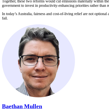
Together, these two reforms would cut emissions materially within th
government to invest in productivity-enhancing priorities rather than relying on higher personal, corporate and other taxes.​​​​‌ ‍ ​‍​‍‌‍ ‌ ​‍‌‍‍‌‌‍‌ ‌‍‍‌‌‍ ‍​‍​‍​ ‍‍​‍​‍‌ ​ ‌‍​‌‌‍ ‍‌‍‍‌‌ ‌​‌ ‍‌​‍ ‍‌‍‍‌‌‍ ​‍​‍​‍ ​​‍​‍‌‍‍​‌ ​‍‌‍‌‌‌‍‌‍​‍​‍​ ‍‍​‍​‍‌‍‍​‌ ‌​‌ ‌​‌ ​​​ ‍‍​‍ ​‍ ‌‍ ​‌‍ ‌‍​ ‌‍​‌‌‍ ​‌‍‍​‌‍ ‌ ​ ‌ ‌​​ ‍‍​ ​ ​ ​ ​ ​ ​ ​ ​‍ ‌‍‍‌‌‍ ‍‌ ‌​‌‍‌‌‌‍ ‍‌ ‌​​‍ ‌‍‌‌‌‍‌​‌‍‍‌‌ ‌​​‍ ‌‍ ‌‌‍ ‌‍‌​‌‍‌‌​ ‌‌ ​​‌ ​‍‌‍‌‌‌ ​ ‌‍‌‌‌‍ ‍‌ ‌​‌‍​‌‌ ‌​‌‍‍‌‌‍ ‌‍ ‍​ ‍ ‌‍‍‌‌‍‌​​ ‌​ ‍​​ ‍​‌‍​ ​ ‍‌​ ‍‌​ ​​‌‍​ ​ ‍‌​‍ ‌​ ‌‍​ ‍​‌‍‌‍​ ‌ ​‍ ‌​ ‌​​ ‌‌‌‍​‍​ ‌‍​‍ ‌‌‍​‍‌‍​‌‌‍​‍​ ‌‍​‍ ‌​ ​‍​ ​‍‌‍‌​​ ‌‌​ ​ ‌‍‌‌‌‍​ ‌‍‌‌‌‍​ ​ ‌​​ ​​​ ‌​​ ‍ ‌ ‌​‌ ‍‌‌ ​​‌‍‌‌​ ‌‌‍ ‍‌‍‌‌‌ ‌ ‌ ​ ​ ‍ ‌ ​​‌‍​‌‌ ‌​‌‍‍​​ ‌‌‍​ ‌‍ ‌‍ ‍‌ ‌​‌‍‌‌‌‍ ‍‌ ‌​​‍‌‌​ ‌‌‌​​‍‌‌ ‌‍‍ ‌‍‌‌‌ ‍‌​‍‌‌​ ​ ‌​‌​​‍‌‌​ ​ ‌​‌​​‍‌‌​ ​‍​ ​‍​ ‌​​ ‌ ​ ​​​ ​ ​ ‌‍​ ‌‌​ ‌‍​ ​‍​ ​ ‌‍‌​​ ​​‌‍​‍​‍‌‌​ ​‍​ ​‍​‍‌‌​ ‌‌‌​‌​​‍ ‍‌‍​ ‌‍‍​‌‍‍‌‌‍ ​‌‍‌​‌ ​‍‌‍‌‌‌‍ ‍​‍‌‌​ ‌‌‌​​‍‌‌ ‌‍‍ ‌‍‌‌‌ ‍‌​‍‌‌​ ​ ‌​‌​​‍‌‌​ ​ ‌​‌​​‍‌‌​ ​‍​ ​‍‌‍‌‌‌‍​ ‌‍‌‌‌‍​‍​ ​​​ ‍‌​ ‍​​ ​ ​ ‍‌‌‍‌‌​ ​ ​ ​​​‍‌‌​ ​‍​ ​‍​‍‌‌​ ‌‌‌​‌​​‍ ‍‌ ‌​‌‍‌‌‌ ‍​‌ ‌​​ ‌‍​‍‌‍​‌‌ ​ ‌‍‌‌‌‌‌‌‌ ​‍‌‍ ​​ ‌‌‍
In today’s Australia, fairness and cost-of-living relief are not optional
fail.​​​​‌ ‍ ​‍​‍‌‍ ‌ ​‍‌‍‍‌‌‍‌ ‌‍‍‌‌‍ ‍​‍​‍​ ‍‍​‍​‍‌ ​ ‌‍​‌‌‍ ‍‌‍‍‌‌ ‌​‌ ‍‌​‍ ‍‌‍‍‌‌‍ ​‍​‍​‍ ​​‍​‍‌‍‍​‌ ​‍‌‍‌‌‌‍‌‍​‍​‍​ ‍‍​‍​‍‌‍‍​‌ ‌​‌ ‌​‌ ​​​ ‍‍​‍ ​‍ ‌‍ ​‌‍ ‌‍​ ‌‍​‌‌‍ ​‌‍‍​‌‍ ‌ ​ ‌ ‌​​ ‍‍​ ​ ​ ​ ​ ​ ​ ​ ​‍ ‌‍‍‌‌‍ ‍‌ ‌​‌‍‌‌‌‍ ‍‌ ‌​​‍ ‌‍‌‌‌‍‌​‌‍‍‌‌ ‌​​‍ ‌‍ ‌‌‍ ‌‍‌​‌‍‌‌​ ‌‌ ​​‌ ​‍‌‍‌‌‌ ​ ‌‍‌‌‌‍ ‍‌ ‌​‌‍​‌‌ ‌​‌‍‍‌‌‍ ‌‍ ‍​ ‍ ‌‍‍‌‌‍‌​​ ‌​ ‍​​ ‍​‌‍​ ​ ‍‌​ ‍‌​ ​​‌‍​ ​ ‍‌​‍ ‌​ ‌‍​ ‍​‌‍‌‍​ ‌ ​‍ ‌​ ‌​​ ‌‌‌‍​‍​ ‌‍​‍ ‌‌‍​‍‌‍​‌‌‍​‍​ ‌‍​‍ ‌​ ​‍​ ​‍‌‍‌​​ ‌‌​ ​ ‌‍‌‌‌‍​ ‌‍‌‌‌‍​ ​ ‌​​ ​​​ ‌​​ ‍ ‌ ‌​‌ ‍‌‌ ​​‌‍‌‌​ ‌‌‍ ‍‌‍‌‌‌ ‌ ‌ ​ ​ ‍ ‌ ​​‌‍​‌‌ ‌​‌‍‍​​ ‌‌‍​ ‌‍ ‌‍ ‍‌ ‌​‌‍‌‌‌‍ ‍‌ ‌​​‍‌‌​ ‌‌‌​​‍‌‌ ‌‍‍ ‌‍‌‌‌ ‍‌​‍‌‌​ ​ ‌​‌​​‍‌‌​ ​ ‌​‌​​‍‌‌​ ​‍​ ​‍‌‍​ ​ ‍​​ ‌ ​ ‍​‌‍‌‍​ ‌​​ ‌ ‌‍‌‍‌‍‌​​ ‌‍​ ‍​‌‍​‌​‍‌‌​ ​‍​ ​‍​‍‌‌​ ‌‌‌​‌​​‍ ‍‌‍​ ‌‍‍​‌‍‍‌‌‍ ​‌‍‌​‌ ​‍‌‍‌‌‌‍ ‍​‍‌‌​ ‌‌‌​​‍‌‌ ‌‍‍ ‌‍‌‌‌ ‍‌​‍‌‌​ ​ ‌​‌​​‍‌‌​ ​ ‌​‌​​‍‌‌​ ​‍​ ​‍​ ‍‌​ ​‍‌‍‌​‌‍​ ​ ​‍​ ‌‍​ ‍‌‌‍​ ‌‍​ ​ ​‌​ ​‍‌‍​ ​‍‌‌​ ​‍​ ​‍​‍‌‌​ ‌‌‌​‌​​‍ ‍‌ ‌​‌‍‌‌‌ ‍​‌ ‌​​ ‌‍​‍‌‍​‌‌ ​ ‌‍‌‌‌‌‌‌‌ ​‍‌‍ ​​ ‌‌‍‍​‌ ‌​‌ ‌​‌ ​​​‍‌‌​ ​ ‌​​‌​‍‌‌​ ​‍‌​‌‍​‍‌‌​ ​‍‌​‌‍‌‍ ​‌‍ ‌‍​ ‌‍​‌‌‍ ​‌‍‍​‌‍ ‌ ​ ‌ ‌​​‍‌‌​ ​ ‌​​‌​ ​ ​ ​ ​ ​ ​ ​ ​‍‌‍‌‍‍‌‌‍‌​​ ‌​ ‍​​ ‍​‌‍​ ​ ‍‌​ ‍‌​ ​​‌‍​ ​ ‍‌​‍ ‌​ ‌‍​ ‍​‌‍‌‍​ ‌ ​‍ ‌​ ‌​​ ‌‌‌‍​‍​ ‌‍​‍ ‌‌‍​‍‌‍​‌‌‍​‍​ ‌‍​‍ ‌​ ​‍​ ​‍‌‍‌​​ ‌‌​ ​ ‌‍‌‌‌‍​ ‌‍‌‌‌‍​ ​ ‌​​ ​​​ ‌​​‍‌‍‌ ‌​‌ ‍‌‌ ​​‌‍‌‌​ ‌‌‍ ‍‌‍‌‌‌ ‌ ‌ ​ ​‍‌‍‌ ​​‌‍​‌‌ ‌​‌‍‍​​ ‌‌‍​ ‌‍ ‌‍ ‍‌ ‌​‌‍‌‌‌‍ ‍‌ ‌​​‍‌‌​ ‌‌‌​​‍‌‌ ‌‍‍ ‌‍‌‌‌ ‍‌​‍‌‌​ ​ ‌​‌​​‍‌‌​ ​ ‌​‌​​‍‌‌​ ​‍​ ​‍‌‍​ ​ ‍​​ ‌ ​ ‍​‌‍‌‍​ ‌​​ ‌ ‌‍‌‍‌‍‌​​ ‌‍​ ‍​‌‍​‌​‍‌‌​ ​‍​ ​‍​‍‌‌​ ‌‌‌​‌​​‍ ‍‌‍​ ‌‍‍​‌‍‍‌‌‍ ​‌‍‌​‌ ​‍‌‍‌‌‌‍ ‍​‍‌‌​ ‌‌‌​​‍‌‌ ‌‍‍ ‌‍‌‌‌ ‍‌​‍‌‌​ ​ ‌​‌​​‍‌‌​ ​ ‌​‌​​‍‌‌​ ​‍​ ​‍​ ‍‌​ ​‍‌‍‌​‌‍​ ​ ​‍​ ‌‍​ ‍‌‌‍​ ‌‍​ ​ ​‌​ ​‍‌‍​ ​‍‌‌​ ​‍​ ​‍​‍‌‌​ ‌‌‌​‌​​‍ ‍‌ ‌​‌‍‌‌‌ ‍​‌ ‌​​‍‌‍‌ ​​‌‍‌‌‌ ​‍‌ ​ ‌ ​​‌‍‌‌‌‍​ ‌ ‌​‌‍‍‌‌ ‌‍‌‍‌‌​ ‌‌ ​​‌ ‌‌‌‍​‍‌‍ ​‌‍‍‌‌ ​ ‌‍‍​‌‍‌‌‌‍‌​​‍​‍‌ ‌
Baethan Mullen​​​​‌ ‍ ​‍​‍‌‍ ‌ ​‍‌‍‍‌‌‍‌ ‌‍‍‌‌‍ ‍​‍​‍​ ‍‍​‍​‍‌ ​ ‌‍​‌‌‍ ‍‌‍‍‌‌ ‌​‌ ‍‌​‍ ‍‌‍‍‌‌‍ ​‍​‍​‍ ​​‍​‍‌‍‍​‌ ​‍‌‍‌‌‌‍‌‍​‍​‍​ ‍‍​‍​‍‌‍‍​‌ ‌​‌ ‌​‌ ​​​ ‍‍​‍ ​‍ ‌‍ ​‌‍ ‌‍​ ‌‍​‌‌‍ ​‌‍‍​‌‍ ‌ ​ ‌ ‌​​ ‍‍​ ​ ​ ​ ​ ​ ​ ​ ​‍ ‌‍‍‌‌‍ ‍‌ ‌​‌‍‌‌‌‍ ‍‌ ‌​​‍ ‌‍‌‌‌‍‌​‌‍‍‌‌ ‌​​‍ ‌‍ ‌‌‍ ‌‍‌​‌‍‌‌​ ‌‌ ​​‌ ​‍‌‍‌‌‌ ​ ‌‍‌‌‌‍ ‍‌ ‌​‌‍​‌‌ ‌​‌‍‍‌‌‍ ‌‍ ‍​ ‍ ‌‍‍‌‌‍‌​​ ‌​ ​‍‌‍​‍​ ‌​​ ​‌​ ​‍‌‍​‍‌‍​‌‌‍​‌​‍ ‌​ ‍​​ ​​​ ‍‌​ ​‍​‍ ‌​ ‌​‌‍​‍​ ‍​​ ‌ ​‍ ‌‌‍​‍‌‍‌​‌‍‌‌​ ‌‌​‍ ‌​ ​ ‌‍‌​‌‍​‌​ ‌​​ ‌‌​ ​‍​ ‍​​ ‍‌​ ‍‌​ ​ ​ ​ ​ ‍‌​ ‍ ‌ ‌​‌ ‍‌‌ ​​‌‍‌‌​ ‌‌‍​‌‌ ‌‌‌ ‌​‌‍‍​‌‍ ‌ ​‍​ ‍ ‌ ​​‌‍​‌‌ ‌​‌‍‍​​ ‌‌‍ ‍‌‍​‌‌‍ ‌‌‍‌‌​ ‌‍​‍‌‍​‌‌ ​ ‌‍‌‌‌‌‌‌‌ ​‍‌‍ ​​ ‌‌‍‍​‌ ‌​‌ ‌​‌ ​​​‍‌‌​ ​ ‌​​‌​‍‌‌​ ​‍‌​‌‍​‍‌‌​ ​‍‌​‌‍‌‍ ​‌‍ ‌‍​ ‌‍​‌‌‍ ​‌‍‍​‌‍ ‌ ​ ‌ ‌​​‍‌‌​ ​ ‌​​‌​ ​ ​ ​ ​ ​ ​ ​ ​‍‌‍‌‍‍‌‌‍‌​​ ‌​ ​‍‌‍​‍​ ‌​​ ​‌​ ​‍‌‍​‍‌‍​‌‌‍​‌​‍ ‌​ ‍​​ ​​​ ‍‌​ ​‍​‍ ‌​ ‌​‌‍​‍​ ‍​​ ‌ ​‍ ‌‌‍​‍‌‍‌​‌‍‌‌​ ‌‌​‍ ‌​ ​ ‌‍‌​‌‍​‌​ ‌​​ ‌‌​ ​‍​ ‍​​ ‍‌​ ‍‌​ ​ ​ ​ ​ ‍‌​‍‌‍‌ ‌​‌ ‍‌‌ ​​‌‍‌‌​ ‌‌‍​‌‌ ‌‌‌ ‌​‌‍‍​‌‍ ‌ ​‍​‍‌‍‌ ​​‌‍​‌‌ ‌​‌‍‍​​ ‌‌‍ ‍‌‍​‌‌‍ ‌‌‍‌‌​‍‌‍‌ ​​‌‍‌‌‌ ​‍‌ ​ ‌ ​​‌‍‌‌‌‍​ ‌ ‌​‌‍‍‌‌ ‌‍‌‍‌‌​ ‌‌ ​​‌ ‌‌‌‍​‍‌‍ ​‌‍‍‌‌ ​ ‌‍‍​‌‍‌‌‌‍‌​​‍​‍‌ ‌