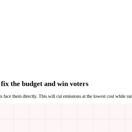
 ‌‌‍‍​‌ ‌​‌ ‌​‌ ​​​‍‌‌​ ​ ‌​​‌​‍‌‌​ ​‍‌​‌‍​‍‌‌​ ​‍‌​‌‍‌‍ ​‌‍ ‌‍​ ‌‍​‌‌‍ ​‌‍‍​‌‍ ‌ ​ ‌ ‌​​‍‌‌​ ​ ‌​​‌​ ​ ​ ​ ​ ​ ​ ​ ​‍‌‍‌‍‍‌‌‍‌​​ ‌​ ‍​​ ‍​‌‍​ ​ ‍‌​ ‍‌​ ​​‌‍​ ​ ‍‌​‍ ‌​ ‌‍​ ‍​‌‍‌‍​ ‌ ​‍ ‌​ ‌​​ ‌‌‌‍​‍​ ‌‍​‍ ‌‌‍​‍‌‍​‌‌‍​‍​ ‌‍​‍ ‌​ ​‍​ ​‍‌‍‌​​ ‌‌​ ​ ‌‍‌‌‌‍​ ‌‍‌‌‌‍​ ​ ‌​​ ​​​ ‌​​‍‌‍‌ ‌​‌ ‍‌‌ ​​‌‍‌‌​ ‌‌‍ ‍‌‍‌‌‌ ‌ ‌ ​ ​‍‌‍‌ ​​‌‍​‌‌ ‌​‌‍‍​​ ‌‌ ‌​‌‍‍‌‌ ‌​‌‍ ​‌‍‌‌​‍‌‍‌ ​​‌‍‌‌‌ ​‍‌ ​ ‌ ​​‌‍‌‌‌‍​ ‌ ‌​‌‍‍‌‌ ‌‍‌‍‌‌​ ‌‌ ​​‌ ‌‌‌‍​‍‌‍ ​‌‍‍‌‌ ​ ‌‍‍​‌‍‌‌‌‍‌​​‍​‍‌ ‌
‌‌‍‌​‌‍‌‌‌ ​ ‌‍​ ‌ ​‍‌‍‍‌‌ ​​‌ ‌​‌‍‍‌‌‍ ‌‍ ‍​‍‌‌​ ‌‌‌​​‍‌‌ ‌‍‍ ‌‍‌‌‌ ‍‌​‍‌‌​ ​ ‌​‌​​‍‌‌​ ​ ‌​‌​​‍‌‌​ ​‍​ ​‍​ ​ ‌‍‌‌​ ‍‌‌‍​‌​ ‌​​ ​‌‌‍‌‌​ ‍‌‌‍‌‌​ ​ ‌‍‌‍​ ​ ​‍‌‌​ ​‍​ ​‍​‍‌‌​ ‌‌‌​‌​​‍ ‍‌‍​ ‌‍‍​‌‍‍‌‌‍ ​‌‍‌​‌ ​‍‌‍‌‌‌‍ ‍​‍‌‌​ ‌‌‌​​‍‌‌ ‌‍‍ ‌‍‌‌‌ ‍‌​‍‌‌​ ​ ‌​‌​​‍‌‌​ ​ ‌​‌​​‍‌‌​ ​‍​ ​‍​ ​‌​ ‍‌​ ‍​​ ‌‍​ ‌‍​ ‌ ​ ‌‍​ ​‍​ ​‍​ ​ ​ ​‌‌‍​‍​‍‌‌​ ​‍​ ​‍​‍‌‌​ ‌‌‌​‌​​‍ ‍‌ ‌​‌‍‌‌‌ ‍​‌ ‌​​ ‌‍​‍‌‍​‌‌ ​ ‌‍‌‌‌‌‌‌‌ ​‍‌‍ ​​ ‌‌‍‍​‌ ‌​‌ ‌​‌ ​​​‍‌‌​ ​ ‌​​‌​‍‌‌​ ​‍‌​‌‍​‍‌‌​ ​‍‌​‌‍‌‍ ​‌‍ ‌‍​ ‌‍​‌‌‍ ​‌‍‍​‌‍ ‌ ​ ‌ ‌​​‍‌‌​ ​ ‌​​‌​ ​ ​ ​ ​ ​ ​ ​ ​‍‌‍‌‍‍‌‌‍‌​​ ‌​ ‍​​ ‍​‌‍​ ​ ‍‌​ ‍‌​ ​​‌‍​ ​ ‍‌​‍ ‌​ ‌‍​ ‍​‌‍‌‍​ ‌ ​‍ ‌​ ‌​​ ‌‌‌‍​‍​ ‌‍​‍ ‌‌‍​‍‌‍​‌‌‍​‍​ ‌‍​‍ ‌​ ​‍​ ​‍‌‍‌​​ ‌‌​ ​ ‌‍‌‌‌‍​ ‌‍‌‌‌‍​ ​ ‌​​ ​​​ ‌​​‍‌‍‌ ‌​‌ ‍‌‌ ​​‌‍‌‌​ ‌‌‍ ‍‌‍‌‌‌ ‌ ‌ ​ ​‍‌‍‌ ​​‌‍​‌‌ ‌​‌‍‍​​ ‌‌‍