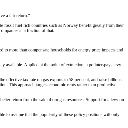
​​‍‌‌ ‌‍‍ ‌‍‌‌‌ ‍‌​‍‌‌​ ​ ‌​‌​​‍‌‌​ ​ ‌​‌​​‍‌‌​ ​‍​ ​‍‌‍‌​‌‍​‍​ ‌ ‌‍‌​‌‍‌​​ ‍‌‌‍​‌​ ‌​​ ‍‌‌‍​‍‌‍‌‌​ ‍‌​‍‌‌​ ​‍​ ​‍​‍‌‌​ ‌‌‌​‌​​‍ ‍‌ ‌​‌‍‌‌‌ ‍​‌ ‌​​‍‌‍‌ ​​‌‍‌‌‌ ​‍‌ ​ ‌ ​​‌‍‌‌‌‍​ ‌ ‌​‌‍‍‌‌ ‌‍‌‍‌‌​ ‌‌ ​​‌ ‌‌‌‍​‍‌‍ ​‌‍‍‌‌ ​ ‌‍‍​‌‍‌‌‌‍‌​​‍​‍‌ ‌
e fossil-fuel-rich countries such as Norway benefit greatly from their
‍‌‍‌‍‌‌​ ‌‍‌‍​ ‌‍​‌‌‍​‌​‍‌‌​ ​‍​ ​‍​‍‌‌​ ‌‌‌​‌​​‍ ‍‌‍​ ‌‍‍​‌‍‍‌‌‍ ​‌‍‌​‌ ​‍‌‍‌‌‌‍ ‍​‍‌‌​ ‌‌‌​​‍‌‌ ‌‍‍ ‌‍‌‌‌ ‍‌​‍‌‌​ ​ ‌​‌​​‍‌‌​ ​ ‌​‌​​‍‌‌​ ​‍​ ​‍‌‍​ ‌‍​‌​ ​ ‌‍‌‍​ ​​​ ​‍​ ‍​‌‍‌‌​ ‌ ‌‍​‌​ ‍​​ ​​​‍‌‌​ ​‍​ ​‍​‍‌‌​ ‌‌‌​‌​​‍ ‍‌ ‌​‌‍‌‌‌ ‍​‌ ‌​​‍‌‍‌ ​​‌‍‌‌‌ ​‍‌ ​ ‌ ​​‌‍‌‌‌‍​ ‌ ‌​‌‍‍‌‌ ‌‍‌‍‌‌​ ‌‌ ​​‌ ‌‌‌‍​‍‌‍ ​‌‍‍‌‌ ​ ‌‍‍​‌‍‌‌‌‍‌​​‍​‍‌ ‌
ected to more than compensate households for energy price impacts and
y available. Applied at the point of extraction, a polluter-pays levy
he effective tax rate on gas exports to 58 per cent, and raise billions
ation. This approach targets economic rents rather than productive
better return from the sale of our gas resources. Support for a levy on
e to assume that the popularity of these policy positions will only