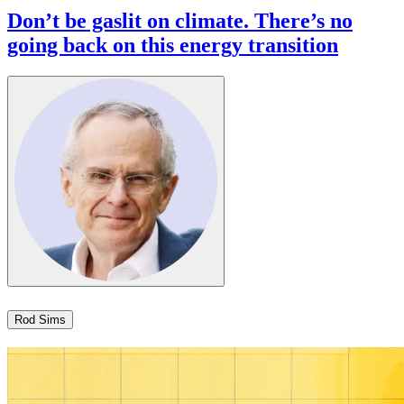
Don’t be gaslit on climate. There’s no
going back on this energy transition​​​​‌ ‍ ​‍​‍‌‍ ‌ ​‍‌‍‍‌‌‍‌ ‌‍‍‌‌‍ ‍​‍​‍​ ‍‍​‍​‍‌ ​ ‌‍​‌‌‍ ‍‌‍‍‌‌ ‌​‌ ‍‌​‍ ‍‌‍‍‌‌‍ ​‍​‍​‍ ​​‍​‍‌‍‍​‌ ​‍‌‍‌‌‌‍‌‍​‍​‍​ ‍‍​‍​‍‌‍‍​‌ ‌​‌ ‌​‌ ​​​ ‍‍​‍ ​‍ ‌‍ ​‌‍ ‌‍​ ‌‍​‌‌‍ ​‌‍‍​‌‍ ‌ ​ ‌ ‌​​ ‍‍​ ​ ​ ​ ​ ​ ​ ​ ​‍ ‌‍‍‌‌‍ ‍‌ ‌​‌‍‌‌‌‍ ‍‌ ‌​​‍ ‌‍‌‌‌‍‌​‌‍‍‌‌ ‌​​‍ ‌‍ ‌‌‍ ‌‍‌​‌‍‌‌​ ‌‌ ​​‌ ​‍‌‍‌‌‌ ​ ‌‍‌‌‌‍ ‍‌ ‌​‌‍​‌‌ ‌​‌‍‍‌‌‍ ‌‍ ‍​ ‍ ‌‍‍‌‌‍‌​​ ‌‌‍​‍‌‍​‌​ ​‍‌‍​ ‌‍‌‌​ ‌‍​ ‍​‌‍‌‍​‍ ‌​ ​​​ ‌ ‌‍‌​​ ​ ​‍ ‌​ ‌​​ ​‌​ ‌‌‌‍‌‍​‍ ‌‌‍​‍‌‍​‌‌‍‌​‌‍‌‌​‍ ‌​ ​ ​ ‍‌​ ​‌‌‍​‍​ ‌‌​ ‌‌​ ‍​‌‍‌​‌‍‌‍​ ‍​‌‍​‍‌‍‌‍​ ‍ ‌ ‌​‌ ‍‌‌ ​​‌‍‌‌​ ‌‌‍ ‍‌‍‌‌‌ ‌ ‌ ​ ​ ‍ ‌ ​​‌‍​‌‌ ‌​‌‍‍​​ ‌‌ ‌​‌‍‍‌‌ ‌​‌‍ ​‌‍‌‌​ ‌‍​‍‌‍​‌‌ ​ ‌‍‌‌‌‌‌‌‌ ​‍‌‍ ​​ ‌‌‍‍​‌ ‌​‌ ‌​‌ ​​​‍‌‌​ ​ ‌​​‌​‍‌‌​ ​‍‌​‌‍​‍‌‌​ ​‍‌​‌‍‌‍ ​‌‍ ‌‍​ ‌‍​‌‌‍ ​‌‍‍​‌‍ ‌ ​ ‌ ‌​​‍‌‌​ ​ ‌​​‌​ ​ ​ ​ ​ ​ ​ ​ ​‍‌‍‌‍‍‌‌‍‌​​ ‌‌‍​‍‌‍​‌​ ​‍‌‍​ ‌‍‌‌​ ‌‍​ ‍​‌‍‌‍​‍ ‌​ ​​​ ‌ ‌‍‌​​ ​ ​‍ ‌​ ‌​​ ​‌​ ‌‌‌‍‌‍​‍ ‌‌‍​‍‌‍​‌‌‍‌​‌‍‌‌​‍ ‌​ ​ ​ ‍‌​ ​‌‌‍​‍​ ‌‌​ ‌‌​ ‍​‌‍‌​‌‍‌‍​ ‍​‌‍​‍‌‍‌‍​‍‌‍‌ ‌​‌ ‍‌‌ ​​‌‍‌‌​ ‌‌‍ ‍‌‍‌‌‌ ‌ ‌ ​ ​‍‌‍‌ ​​‌‍​‌‌ ‌​‌‍‍​​ ‌‌ ‌​‌‍‍‌‌ ‌​‌‍ ​‌‍‌‌​‍‌‍‌ ​​‌‍‌‌‌ ​‍‌ ​ ‌ ​​‌‍‌‌‌‍​ ‌ ‌​‌‍‍‌‌ ‌‍‌‍‌‌​ ‌‌ ​​‌ ‌‌‌‍​‍‌‍ ​‌‍‍‌‌ ​ ‌‍‍​‌‍‌‌‌‍‌​​‍​‍‌ ‌
Rod Sims​​​​‌ ‍ ​‍​‍‌‍ ‌ ​‍‌‍‍‌‌‍‌ ‌‍‍‌‌‍ ‍​‍​‍​ ‍‍​‍​‍‌ ​ ‌‍​‌‌‍ ‍‌‍‍‌‌ ‌​‌ ‍‌​‍ ‍‌‍‍‌‌‍ ​‍​‍​‍ ​​‍​‍‌‍‍​‌ ​‍‌‍‌‌‌‍‌‍​‍​‍​ ‍‍​‍​‍‌‍‍​‌ ‌​‌ ‌​‌ ​​​ ‍‍​‍ ​‍ ‌‍ ​‌‍ ‌‍​ ‌‍​‌‌‍ ​‌‍‍​‌‍ ‌ ​ ‌ ‌​​ ‍‍​ ​ ​ ​ ​ ​ ​ ​ ​‍ ‌‍‍‌‌‍ ‍‌ ‌​‌‍‌‌‌‍ ‍‌ ‌​​‍ ‌‍‌‌‌‍‌​‌‍‍‌‌ ‌​​‍ ‌‍ ‌‌‍ ‌‍‌​‌‍‌‌​ ‌‌ ​​‌ ​‍‌‍‌‌‌ ​ ‌‍‌‌‌‍ ‍‌ ‌​‌‍​‌‌ ‌​‌‍‍‌‌‍ ‌‍ ‍​ ‍ ‌‍‍‌‌‍‌​​ ‌​ ‌‌​ ‍​​ ‌‌​ ​‍‌‍‌​​ ‍‌​ ‌‍​ ‍​​‍ ‌​ ‍​​ ‍‌‌‍​‍​ ‌ ​‍ ‌​ ‌​​ ‍​​ ‌​‌‍‌‍​‍ ‌‌‍​‍​ ​‍​ ‍​​ ‌‍​‍ ‌​ ‍‌​ ‌‌​ ​‌‌‍​ ‌‍​‌​ ​ ​ ‍​​ ​‍‌‍​ ​ ​‌​ ‌​​ ‍‌​ ‍ ‌ ‌​‌ ‍‌‌ ​​‌‍‌‌​ ‌‌‍​‌‌ ‌‌‌ ‌​‌‍‍​‌‍ ‌ ​‍​ ‍ ‌ ​​‌‍​‌‌ ‌​‌‍‍​​ ‌‌‍ ‍‌‍​‌‌‍ ‌‌‍‌‌​ ‌‍​‍‌‍​‌‌ ​ ‌‍‌‌‌‌‌‌‌ ​‍‌‍ ​​ ‌‌‍‍​‌ ‌​‌ ‌​‌ ​​​‍‌‌​ ​ ‌​​‌​‍‌‌​ ​‍‌​‌‍​‍‌‌​ ​‍‌​‌‍‌‍ ​‌‍ ‌‍​ ‌‍​‌‌‍ ​‌‍‍​‌‍ ‌ ​ ‌ ‌​​‍‌‌​ ​ ‌​​‌​ ​ ​ ​ ​ ​ ​ ​ ​‍‌‍‌‍‍‌‌‍‌​​ ‌​ ‌‌​ ‍​​ ‌‌​ ​‍‌‍‌​​ ‍‌​ ‌‍​ ‍​​‍ ‌​ ‍​​ ‍‌‌‍​‍​ ‌ ​‍ ‌​ ‌​​ ‍​​ ‌​‌‍‌‍​‍ ‌‌‍​‍​ ​‍​ ‍​​ ‌‍​‍ ‌​ ‍‌​ ‌‌​ ​‌‌‍​ ‌‍​‌​ ​ ​ ‍​​ ​‍‌‍​ ​ ​‌​ ‌​​ ‍‌​‍‌‍‌ ‌​‌ ‍‌‌ ​​‌‍‌‌​ ‌‌‍​‌‌ ‌‌‌ ‌​‌‍‍​‌‍ ‌ ​‍​‍‌‍‌ ​​‌‍​‌‌ ‌​‌‍‍​​ ‌‌‍ ‍‌‍​‌‌‍ ‌‌‍‌‌​‍‌‍‌ ​​‌‍‌‌‌ ​‍‌ ​ ‌ ​​‌‍‌‌‌‍​ ‌ ‌​‌‍‍‌‌ ‌‍‌‍‌‌​ ‌‌ ​​‌ ‌‌‌‍​‍‌‍ ​‌‍‍‌‌ ​ ‌‍‍​‌‍‌‌‌‍‌​​‍​‍‌ ‌