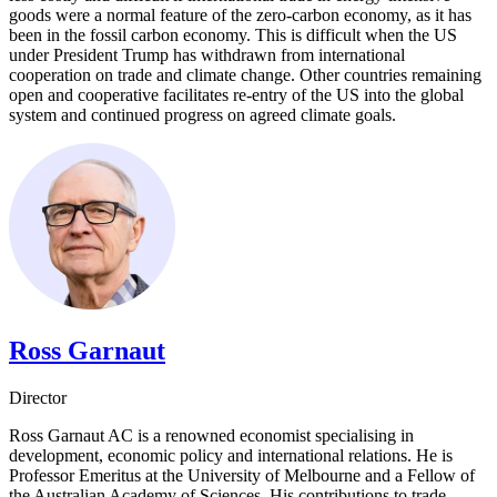
goods were a normal feature of the zero-carbon economy, as it has
been in the fossil carbon economy. This is difficult when the US
under President Trump has withdrawn from international
cooperation on trade and climate change. Other countries remaining
open and cooperative facilitates re-entry of the US into the global
system and continued progress on agreed climate goals.​​​​‌ ‍ ​‍​‍‌‍ ‌ ​‍‌‍‍‌‌‍‌ ‌‍‍‌‌‍ ‍​‍​‍​ ‍‍​‍​‍‌ ​ ‌‍​‌‌‍ ‍‌‍‍‌‌ ‌​‌ ‍‌​‍ ‍‌‍‍‌‌‍ ​‍​‍​‍ ​​‍​‍‌‍‍​‌ ​‍‌‍‌‌‌‍‌‍​‍​‍​ ‍‍​‍​‍‌‍‍​‌ ‌​‌ ‌​‌ ​​​ ‍‍​‍ ​‍ ‌‍ ​‌‍ ‌‍​ ‌‍​‌‌‍ ​‌‍‍​‌‍ ‌ ​ ‌ ‌​​ ‍‍​ ​ ​ ​ ​ ​ ​ ​ ​‍ ‌‍‍‌‌‍ ‍‌ ‌​‌‍‌‌‌‍ ‍‌ ‌​​‍ ‌‍‌‌‌‍‌​‌‍‍‌‌ ‌​​‍ ‌‍ ‌‌‍ ‌‍‌​‌‍‌‌​ ‌‌ ​​‌ ​‍‌‍‌‌‌ ​ ‌‍‌‌‌‍ ‍‌ ‌​‌‍​‌‌ ‌​‌‍‍‌‌‍ ‌‍ ‍​ ‍ ‌‍‍‌‌‍‌​​ ‌‌‍‌‍‌‍‌​​ ​‍​ ​​​ ‌​‌‍​‍​ ​ ‌‍‌‍​‍ ‌​ ​ ​ ‌‍‌‍‌​​ ‍​​‍ ‌​ ‌​‌‍​‌​ ​‍​ ‌‍​‍ ‌‌‍​‍‌‍​‍‌‍​‍‌‍‌‍​‍ ‌​ ‌​‌‍​‌‌‍​‍​ ‍‌‌‍​‍​ ‌‌‌‍​‌​ ‌‍​ ‍‌​ ‍​​ ​ ​ ‍​​ ‍ ‌ ‌​‌ ‍‌‌ ​​‌‍‌‌​ ‌‌ ‌ ‌‍ ‌ ​‍‌‍‍ ​ ‍ ‌ ​​‌‍​‌‌ ‌​‌‍‍​​ ‌‌‍​ ‌‍ ‌‍ ‍‌ ‌​‌‍‌‌‌‍ ‍‌ ‌​​‍‌‌​ ‌‌‌​​‍‌‌ ‌‍‍ ‌‍‌‌‌ ‍‌​‍‌‌​ ​ ‌​‌​​‍‌‌​ ​ ‌​‌​​‍‌‌​ ​‍​ ​‍​ ‍​‌‍​ ​ ‍​‌‍‌‌‌‍​ ‌‍​ ​ ‌‌‌‍‌​​ ​ ‌‍‌‌‌‍​ ​ ​‍​‍‌‌​ ​‍​ ​‍​‍‌‌​ ‌‌‌​‌​​‍ ‍‌‍​ ‌‍‍​‌‍‍‌‌‍ ​‌‍‌​‌ ​‍‌‍‌‌‌‍ ‍​‍‌‌​ ‌‌‌​​‍‌‌ ‌‍‍ ‌‍‌‌‌ ‍‌​‍‌‌​ ​ ‌​‌​​‍‌‌​ ​ ‌​‌​​‍‌‌​ ​‍​ ​‍‌‍​ ‌‍​ ‌‍‌​​ ‍‌​ ‌ ​ ‍​​ ‍​​ ​‌​ ​‌​ ‌‌‌‍‌‍​ ‌‍​‍‌‌​ ​‍​ ​‍​‍‌‌​ ‌‌‌​‌​​‍ ‍‌ ‌​‌‍‌‌‌ ‍​‌ ‌​​ ‌‍​‍‌‍​‌‌ ​ ‌‍‌‌‌‌‌‌‌ ​‍‌‍ ​​ ‌‌‍‍​‌ ‌​‌ ‌​‌ ​​​‍‌‌​ ​ ‌​​‌​‍‌‌​ ​‍‌​‌‍​‍‌‌​ ​‍‌​‌‍‌‍ ​‌‍ ‌‍​ ‌‍​‌‌‍ ​‌‍‍​‌‍ ‌ ​ ‌ ‌​​‍‌‌​ ​ ‌​​‌​ ​ ​ ​ ​ ​ ​ ​ ​‍‌‍‌‍‍‌‌‍‌​​ ‌‌‍‌‍‌‍‌​​ ​‍​ ​​​ ‌​‌‍​‍​ ​ ‌‍‌‍​‍ ‌​ ​ ​ ‌‍‌‍‌​​ ‍​​‍ ‌​ ‌​‌‍​‌​ ​‍​ ‌‍​‍ ‌‌‍​‍‌‍​‍‌‍​‍‌‍‌‍​‍ ‌​ ‌​‌‍​‌‌‍​‍​ ‍‌‌‍​‍​ ‌‌‌‍​‌​ ‌‍​ ‍‌​ ‍​​ ​ ​ ‍​​‍‌‍‌ ‌​‌ ‍‌‌ ​​‌‍‌‌​ ‌‌ ‌ ‌‍ ‌ ​‍‌‍‍ ​‍‌‍‌ ​​‌‍​‌‌ ‌​‌‍‍​​ ‌‌‍​ ‌‍ ‌‍ ‍‌ ‌​‌‍‌‌‌‍ ‍‌ ‌​​‍‌‌​ ‌‌‌​​‍‌‌ ‌‍‍ ‌‍‌‌‌ ‍‌​‍‌‌​ ​ ‌​‌​​‍‌‌​ ​ ‌​‌​​‍‌‌​ ​‍​ ​‍​ ‍​‌‍​ ​ ‍​‌‍‌‌‌‍​ ‌‍​ ​ ‌‌‌‍‌​​ ​ ‌‍‌‌‌‍​ ​ ​‍​‍‌‌​ ​‍​ ​‍​‍‌‌​ ‌‌‌​‌​​‍ ‍‌‍​ ‌‍‍​‌‍‍‌‌‍ ​‌‍‌​‌ ​‍‌‍‌‌‌‍ ‍​‍‌‌​ ‌‌‌​​‍‌‌ ‌‍‍ ‌‍‌‌‌ ‍‌​‍‌‌​ ​ ‌​‌​​‍‌‌​ ​ ‌​‌​​‍‌‌​ ​‍​ ​‍‌‍​ ‌‍​ ‌‍‌​​ ‍‌​ ‌ ​ ‍​​ ‍​​ ​‌​ ​‌​ ‌‌‌‍‌‍​ ‌‍​‍‌‌​ ​‍​ ​‍​‍‌‌​ ‌‌‌​‌​​‍ ‍‌ ‌​‌‍‌‌‌ ‍​‌ ‌​​‍‌‍‌ ​​‌‍‌‌‌ ​‍‌ ​ ‌ ​​‌‍‌‌‌‍​ ‌ ‌​‌‍‍‌‌ ‌‍‌‍‌‌​ ‌‌ ​​‌ ‌‌‌‍​‍‌‍ ​‌‍‍‌‌ ​ ‌‍‍​‌‍‌‌‌‍‌​​‍​‍‌ ‌
Ross Garnaut​​​​‌ ‍ ​‍​‍‌‍ ‌ ​‍‌‍‍‌‌‍‌ ‌‍‍‌‌‍ ‍​‍​‍​ ‍‍​‍​‍‌ ​ ‌‍​‌‌‍ ‍‌‍‍‌‌ ‌​‌ ‍‌​‍ ‍‌‍‍‌‌‍ ​‍​‍​‍ ​​‍​‍‌‍‍​‌ ​‍‌‍‌‌‌‍‌‍​‍​‍​ ‍‍​‍​‍‌‍‍​‌ ‌​‌ ‌​‌ ​​​ ‍‍​‍ ​‍ ‌‍ ​‌‍ ‌‍​ ‌‍​‌‌‍ ​‌‍‍​‌‍ ‌ ​ ‌ ‌​​ ‍‍​ ​ ​ ​ ​ ​ ​ ​ ​‍ ‌‍‍‌‌‍ ‍‌ ‌​‌‍‌‌‌‍ ‍‌ ‌​​‍ ‌‍‌‌‌‍‌​‌‍‍‌‌ ‌​​‍ ‌‍ ‌‌‍ ‌‍‌​‌‍‌‌​ ‌‌ ​​‌ ​‍‌‍‌‌‌ ​ ‌‍‌‌‌‍ ‍‌ ‌​‌‍​‌‌ ‌​‌‍‍‌‌‍ ‌‍ ‍​ ‍ ‌‍‍‌‌‍‌​​ ‌‌‍​‌​ ​ ‌‍‌‌‌‍​‌‌‍‌‍‌‍​‍​ ‌‌​ ​ ​‍ ‌‌‍​‌​ ‌‌​ ‌​​ ​‍​‍ ‌​ ‌​​ ​‌‌‍​‌​ ‌​​‍ ‌​ ‍​‌‍‌‍‌‍‌​‌‍‌‍​‍ ‌​ ​‍​ ​ ​ ‍​‌‍​ ‌‍​ ​ ‌‍​ ‍‌‌‍​‌​ ​ ‌‍‌​​ ​‍‌‍‌‌​ ‍ ‌ ‌​‌ ‍‌‌ ​​‌‍‌‌​ ‌‌‍​‌‌ ‌‌‌ ‌​‌‍‍​‌‍ ‌ ​‍​ ‍ ‌ ​​‌‍​‌‌ ‌​‌‍‍​​ ‌‌‍ ‍‌‍​‌‌‍ ‌‌‍‌‌​ ‌‍​‍‌‍​‌‌ ​ ‌‍‌‌‌‌‌‌‌ ​‍‌‍ ​​ ‌‌‍‍​‌ ‌​‌ ‌​‌ ​​​‍‌‌​ ​ ‌​​‌​‍‌‌​ ​‍‌​‌‍​‍‌‌​ ​‍‌​‌‍‌‍ ​‌‍ ‌‍​ ‌‍​‌‌‍ ​‌‍‍​‌‍ ‌ ​ ‌ ‌​​‍‌‌​ ​ ‌​​‌​ ​ ​ ​ ​ ​ ​ ​ ​‍‌‍‌‍‍‌‌‍‌​​ ‌‌‍​‌​ ​ ‌‍‌‌‌‍​‌‌‍‌‍‌‍​‍​ ‌‌​ ​ ​‍ ‌‌‍​‌​ ‌‌​ ‌​​ ​‍​‍ ‌​ ‌​​ ​‌‌‍​‌​ ‌​​‍ ‌​ ‍​‌‍‌‍‌‍‌​‌‍‌‍​‍ ‌​ ​‍​ ​ ​ ‍​‌‍​ ‌‍​ ​ ‌‍​ ‍‌‌‍​‌​ ​ ‌‍‌​​ ​‍‌‍‌‌​‍‌‍‌ ‌​‌ ‍‌‌ ​​‌‍‌‌​ ‌‌‍​‌‌ ‌‌‌ ‌​‌‍‍​‌‍ ‌ ​‍​‍‌‍‌ ​​‌‍​‌‌ ‌​‌‍‍​​ ‌‌‍ ‍‌‍​‌‌‍ ‌‌‍‌‌​‍‌‍‌ ​​‌‍‌‌‌ ​‍‌ ​ ‌ ​​‌‍‌‌‌‍​ ‌ ‌​‌‍‍‌‌ ‌‍‌‍‌‌​ ‌‌ ​​‌ ‌‌‌‍​‍‌‍ ​‌‍‍‌‌ ​ ‌‍‍​‌‍‌‌‌‍‌​​‍​‍‌ ‌
Director​​​​‌ ‍ ​‍​‍‌‍ ‌ ​‍‌‍‍‌‌‍‌ ‌‍‍‌‌‍ ‍​‍​‍​ ‍‍​‍​‍‌ ​ ‌‍​‌‌‍ ‍‌‍‍‌‌ ‌​‌ ‍‌​‍ ‍‌‍‍‌‌‍ ​‍​‍​‍ ​​‍​‍‌‍‍​‌ ​‍‌‍‌‌‌‍‌‍​‍​‍​ ‍‍​‍​‍‌‍‍​‌ ‌​‌ ‌​‌ ​​​ ‍‍​‍ ​‍ ‌‍ ​‌‍ ‌‍​ ‌‍​‌‌‍ ​‌‍‍​‌‍ ‌ ​ ‌ ‌​​ ‍‍​ ​ ​ ​ ​ ​ ​ ​ ​‍ ‌‍‍‌‌‍ ‍‌ ‌​‌‍‌‌‌‍ ‍‌ ‌​​‍ ‌‍‌‌‌‍‌​‌‍‍‌‌ ‌​​‍ ‌‍ ‌‌‍ ‌‍‌​‌‍‌‌​ ‌‌ ​​‌ ​‍‌‍‌‌‌ ​ ‌‍‌‌‌‍ ‍‌ ‌​‌‍​‌‌ ‌​‌‍‍‌‌‍ ‌‍ ‍​ ‍ ‌‍‍‌‌‍‌​​ ‌‌‍​‌​ ​ ‌‍‌‌‌‍​‌‌‍‌‍‌‍​‍​ ‌‌​ ​ ​‍ ‌‌‍​‌​ ‌‌​ ‌​​ ​‍​‍ ‌​ ‌​​ ​‌‌‍​‌​ ‌​​‍ ‌​ ‍​‌‍‌‍‌‍‌​‌‍‌‍​‍ ‌​ ​‍​ ​ ​ ‍​‌‍​ ‌‍​ ​ ‌‍​ ‍‌‌‍​‌​ ​ ‌‍‌​​ ​‍‌‍‌‌​ ‍ ‌ ‌​‌ ‍‌‌ ​​‌‍‌‌​ ‌‌‍​‌‌ ‌‌‌ ‌​‌‍‍​‌‍ ‌ ​‍​ ‍ ‌ ​​‌‍​‌‌ ‌​‌‍‍​​ ‌‌ ‌​‌‍‍‌‌ ‌​‌‍ ​‌‍‌‌​ ‌‍​‍‌‍​‌‌ ​ ‌‍‌‌‌‌‌‌‌ ​‍‌‍ ​​ ‌‌‍‍​‌ ‌​‌ ‌​‌ ​​​‍‌‌​ ​ ‌​​‌​‍‌‌​ ​‍‌​‌‍​‍‌‌​ ​‍‌​‌‍‌‍ ​‌‍ ‌‍​ ‌‍​‌‌‍ ​‌‍‍​‌‍ ‌ ​ ‌ ‌​​‍‌‌​ ​ ‌​​‌​ ​ ​ ​ ​ ​ ​ ​ ​‍‌‍‌‍‍‌‌‍‌​​ ‌‌‍​‌​ ​ ‌‍‌‌‌‍​‌‌‍‌‍‌‍​‍​ ‌‌​ ​ ​‍ ‌‌‍​‌​ ‌‌​ ‌​​ ​‍​‍ ‌​ ‌​​ ​‌‌‍​‌​ ‌​​‍ ‌​ ‍​‌‍‌‍‌‍‌​‌‍‌‍​‍ ‌​ ​‍​ ​ ​ ‍​‌‍​ ‌‍​ ​ ‌‍​ ‍‌‌‍​‌​ ​ ‌‍‌​​ ​‍‌‍‌‌​‍‌‍‌ ‌​‌ ‍‌‌ ​​‌‍‌‌​ ‌‌‍​‌‌ ‌‌‌ ‌​‌‍‍​‌‍ ‌ ​‍​‍‌‍‌ ​​‌‍​‌‌ ‌​‌‍‍​​ ‌‌ ‌​‌‍‍‌‌ ‌​‌‍ ​‌‍‌‌​‍‌‍‌ ​​‌‍‌‌‌ ​‍‌ ​ ‌ ​​‌‍‌‌‌‍​ ‌ ‌​‌‍‍‌‌ ‌‍‌‍‌‌​ ‌‌ ​​‌ ‌‌‌‍​‍‌‍ ​‌‍‍‌‌ ​ ‌‍‍​‌‍‌‌‌‍‌​​‍​‍‌ ‌
Ross Garnaut AC is a renowned economist specialising in
development, economic policy and international relations. He is
Professor Emeritus at the University of Melbourne and a Fellow of
the Australian Academy of Sciences. His contributions to trade