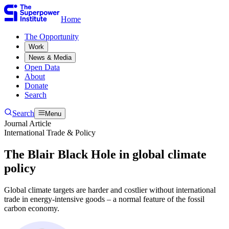
Home
The Opportunity​​​​‌ ‍ ​‍​‍‌‍ ‌ ​‍‌‍‍‌‌‍‌ ‌‍‍‌‌‍ ‍​‍​‍​ ‍‍​‍​‍‌ ​ ‌‍​‌‌‍ ‍‌‍‍‌‌ ‌​‌ ‍‌​‍ ‍‌‍‍‌‌‍ ​‍​‍​‍ ​​‍​‍‌‍‍​‌ ​‍‌‍‌‌‌‍‌‍​‍​‍​ ‍‍​‍​‍‌‍‍​‌ ‌​‌ ‌​‌ ​​​ ‍‍​‍ ​‍ ‌‍ ​‌‍ ‌‍​ ‌‍​‌‌‍ ​‌‍‍​‌‍ ‌ ​ ‌ ‌​​ ‍‍​ ​ ​ ​ ​ ​ ​ ​ ​‍ ‌‍‍‌‌‍ ‍‌ ‌​‌‍‌‌‌‍ ‍‌ ‌​​‍ ‌‍‌‌‌‍‌​‌‍‍‌‌ ‌​​‍ ‌‍ ‌‌‍ ‌‍‌​‌‍‌‌​ ‌‌ ​​‌ ​‍‌‍‌‌‌ ​ ‌‍‌‌‌‍ ‍‌ ‌​‌‍​‌‌ ‌​‌‍‍‌‌‍ ‌‍ ‍​ ‍ ‌‍‍‌‌‍‌​​ ‌​ ​‍​ ‌‍​ ‌‌​ ‌‍​ ​​‌‍‌‌​ ‍​​ ​​​‍ ‌​ ‌ ​ ‌​​ ‌‍​ ‌‌​‍ ‌​ ‌​​ ‍​​ ​ ​ ‍‌​‍ ‌​ ‍​​ ‌‍​ ​‍​ ‍‌​‍ ‌​ ‌‌​ ‌‌​ ‌ ​ ​‍‌‍‌‍​ ‍​​ ​‍​ ‍‌​ ‌‌​ ‍​​ ​​‌‍‌‌​ ‍ ‌ ‌​‌ ‍‌‌ ​​‌‍‌‌​ ‌‌ ​ ‌‍‌‌‌ ‌​‌ ‌​‌‍‍‌‌‍ ‍‌‍‌ ‌ ​ ​ ‍ ‌ ​​‌‍​‌‌ ‌​‌‍‍​​ ‌‌ ​ ‌‍‍‌‌ ‌​‌‍‌‌‌​ ‍‌‍​‌‌ ‌‍‌​‍‌‌ ‌​‌‍‌‌‌‍ ‌‌ ​ ​‍‌‌​ ‌‌‌​​‍‌‌ ‌‍‍ ‌‍‌‌‌ ‍‌​‍‌‌​ ​ ‌​‌​​‍‌‌​ ​ ‌​‌​​‍‌‌​ ​‍​ ​‍‌‍‌‌‌‍​‍‌‍‌‌‌‍​ ‌‍​‍‌‍​‌​ ​​​ ​​​ ​​​ ‌​​ ​​‌‍​ ​‍‌‌​ ​‍​ ​‍​‍‌‌​ ‌‌‌​‌​​‍ ‍‌‍ ​‌‍​‌‌‍​‍‌‍‌‌‌‍ ​​ ‌‍​‍‌‍​‌‌ ​ ‌‍‌‌‌‌‌‌‌ ​‍‌‍ ​​ ‌‌‍‍​‌ ‌​‌ ‌​‌ ​​​‍‌‌​ ​ ‌​​‌​‍‌‌​ ​‍‌​‌‍​‍‌‌​ ​‍‌​‌‍‌‍ ​‌‍ ‌‍​ ‌‍​‌‌‍ ​‌‍‍​‌‍ ‌ ​ ‌ ‌​​‍‌‌​ ​ ‌​​‌​ ​ ​ ​ ​ ​ ​ ​ ​‍‌‍‌‍‍‌‌‍‌​​ ‌​ ​‍​ ‌‍​ ‌‌​ ‌‍​ ​​‌‍‌‌​ ‍​​ ​​​‍ ‌​ ‌ ​ ‌​​ ‌‍​ ‌‌​‍ ‌​ ‌​​ ‍​​ ​ ​ ‍‌​‍ ‌​ ‍​​ ‌‍​ ​‍​ ‍‌​‍ ‌​ ‌‌​ ‌‌​ ‌ ​ ​‍‌‍‌‍​ ‍​​ ​‍​ ‍‌​ ‌‌​ ‍​​ ​​‌‍‌‌​‍‌‍‌ ‌​‌ ‍‌‌ ​​‌‍‌‌​ ‌‌ ​ ‌‍‌‌‌ ‌​‌ ‌​‌‍‍‌‌‍ ‍‌‍‌ ‌ ​ ​‍‌‍‌ ​​‌‍​‌‌ ‌​‌‍‍​​ ‌‌ ​ ‌‍‍‌‌ ‌​‌‍‌‌‌​ ‍‌‍​‌‌ ‌‍‌​‍‌‌ ‌​‌‍‌‌‌‍ ‌‌ ​ ​‍‌‌​ ‌‌‌​​‍‌‌ ‌‍‍ ‌‍‌‌‌ ‍‌​‍‌‌​ ​ ‌​‌​​‍‌‌​ ​ ‌​‌​​‍‌‌​ ​‍​ ​‍‌‍‌‌‌‍​‍‌‍‌‌‌‍​ ‌‍​‍‌‍​‌​ ​​​ ​​​ ​​​ ‌​​ ​​‌‍​ ​‍‌‌​ ​‍​ ​‍​‍‌‌​ ‌‌‌​‌​​‍ ‍‌‍ ​‌‍​‌‌‍​‍‌‍‌‌‌‍ ​​‍‌‍‌ ​​‌‍‌‌‌ ​‍‌ ​ ‌ ​​‌‍‌‌‌‍​ ‌ ‌​‌‍‍‌‌ ‌‍‌‍‌‌​ ‌‌ ​​‌ ‌‌‌‍​‍‌‍ ​‌‍‍‌‌ ​ ‌‍‍​‌‍‌‌‌‍‌​​‍​‍‌ ‌
Work​​​​‌ ‍ ​‍​‍‌‍ ‌ ​‍‌‍‍‌‌‍‌ ‌‍‍‌‌‍ ‍​‍​‍​ ‍‍​‍​‍‌ ​ ‌‍​‌‌‍ ‍‌‍‍‌‌ ‌​‌ ‍‌​‍ ‍‌‍‍‌‌‍ ​‍​‍​‍ ​​‍​‍‌‍‍​‌ ​‍‌‍‌‌‌‍‌‍​‍​‍​ ‍‍​‍​‍‌‍‍​‌ ‌​‌ ‌​‌ ​​​ ‍‍​‍ ​‍ ‌‍ ​‌‍ ‌‍​ ‌‍​‌‌‍ ​‌‍‍​‌‍ ‌ ​ ‌ ‌​​ ‍‍​ ​ ​ ​ ​ ​ ​ ​ ​‍ ‌‍‍‌‌‍ ‍‌ ‌​‌‍‌‌‌‍ ‍‌ ‌​​‍ ‌‍‌‌‌‍‌​‌‍‍‌‌ ‌​​‍ ‌‍ ‌‌‍ ‌‍‌​‌‍‌‌​ ‌‌ ​​‌ ​‍‌‍‌‌‌ ​ ‌‍‌‌‌‍ ‍‌ ‌​‌‍​‌‌ ‌​‌‍‍‌‌‍ ‌‍ ‍​ ‍ ‌‍‍‌‌‍‌​​ ‌​ ​‍​ ‌‍​ ‌‌​ ‌‍​ ​​‌‍‌‌​ ‍​​ ​​​‍ ‌​ ‌ ​ ‌​​ ‌‍​ ‌‌​‍ ‌​ ‌​​ ‍​​ ​ ​ ‍‌​‍ ‌​ ‍​​ ‌‍​ ​‍​ ‍‌​‍ ‌​ ‌‌​ ‌‌​ ‌ ​ ​‍‌‍‌‍​ ‍​​ ​‍​ ‍‌​ ‌‌​ ‍​​ ​​‌‍‌‌​ ‍ ‌ ‌​‌ ‍‌‌ ​​‌‍‌‌​ ‌‌ ​ ‌‍‌‌‌ ‌​‌ ‌​‌‍‍‌‌‍ ‍‌‍‌ ‌ ​ ​ ‍ ‌ ​​‌‍​‌‌ ‌​‌‍‍​​ ‌‌ ​ ‌‍‍‌‌ ‌​‌‍‌‌‌​ ‍‌‍​‌‌ ‌‍‌​‍‌‌ ‌​‌‍‌‌‌‍ ‌‌ ​ ​‍‌‌​ ‌‌‌​​‍‌‌ ‌‍‍ ‌‍‌‌‌ ‍‌​‍‌‌​ ​ ‌​‌​​‍‌‌​ ​ ‌​‌​​‍‌‌​ ​‍​ ​‍​ ‌‌​ ​​‌‍‌‍‌‍​‌‌‍‌​​ ‌‌​ ‌ ‌‍‌‍​ ‌ ‌‍​‌‌‍‌‌​ ​‍​ ‌ ​ ‌​‌‍‌‌​ ‍‌‌‍​ ​ ​​‌‍‌​​ ‍‌​ ​ ​ ‌‌​ ‌‌​ ​‍​ ‌ ​ ‌ ​ ‌‌‌‍‌​‌‍​‌​ ‍‌​ ​​​ ‌ ​‍‌‌​ ​‍​ ​‍​‍‌‌​ ‌‌‌​‌​​‍ ‍‌‍ ​‌‍​‌‌‍​‍‌‍‌‌‌‍ ​​ ‌‍​‍‌‍​‌‌ ​ ‌‍‌‌‌‌‌‌‌ ​‍‌‍ ​​ ‌‌‍‍​‌ ‌​‌ ‌​‌ ​​​‍‌‌​ ​ ‌​​‌​‍‌‌​ ​‍‌​‌‍​‍‌‌​ ​‍‌​‌‍‌‍ ​‌‍ ‌‍​ ‌‍​‌‌‍ ​‌‍‍​‌‍ ‌ ​ ‌ ‌​​‍‌‌​ ​ ‌​​‌​ ​ ​ ​ ​ ​ ​ ​ ​‍‌‍‌‍‍‌‌‍‌​​ ‌​ ​‍​ ‌‍​ ‌‌​ ‌‍​ ​​‌‍‌‌​ ‍​​ ​​​‍ ‌​ ‌ ​ ‌​​ ‌‍​ ‌‌​‍ ‌​ ‌​​ ‍​​ ​ ​ ‍‌​‍ ‌​ ‍​​ ‌‍​ ​‍​ ‍‌​‍ ‌​ ‌‌​ ‌‌​ ‌ ​ ​‍‌‍‌‍​ ‍​​ ​‍​ ‍‌​ ‌‌​ ‍​​ ​​‌‍‌‌​‍‌‍‌ ‌​‌ ‍‌‌ ​​‌‍‌‌​ ‌‌ ​ ‌‍‌‌‌ ‌​‌ ‌​‌‍‍‌‌‍ ‍‌‍‌ ‌ ​ ​‍‌‍‌ ​​‌‍​‌‌ ‌​‌‍‍​​ ‌‌ ​ ‌‍‍‌‌ ‌​‌‍‌‌‌​ ‍‌‍​‌‌ ‌‍‌​‍‌‌ ‌​‌‍‌‌‌‍ ‌‌ ​ ​‍‌‌​ ‌‌‌​​‍‌‌ ‌‍‍ ‌‍‌‌‌ ‍‌​‍‌‌​ ​ ‌​‌​​‍‌‌​ ​ ‌​‌​​‍‌‌​ ​‍​ ​‍​ ‌‌​ ​​‌‍‌‍‌‍​‌‌‍‌​​ ‌‌​ ‌ ‌‍‌‍​ ‌ ‌‍​‌‌‍‌‌​ ​‍​ ‌ ​ ‌​‌‍‌‌​ ‍‌‌‍​ ​ ​​‌‍‌​​ ‍‌​ ​ ​ ‌‌​ ‌‌​ ​‍​ ‌ ​ ‌ ​ ‌‌‌‍‌​‌‍​‌​ ‍‌​ ​​​ ‌ ​‍‌‌​ ​‍​ ​‍​‍‌‌​ ‌‌‌​‌​​‍ ‍‌‍ ​‌‍​‌‌‍​‍‌‍‌‌‌‍ ​​‍‌‍‌ ​​‌‍‌‌‌ ​‍‌ ​ ‌ ​​‌‍‌‌‌‍​ ‌ ‌​‌‍‍‌‌ ‌‍‌‍‌‌​ ‌‌ ​​‌ ‌‌‌‍​‍‌‍ ​‌‍‍‌‌ ​ ‌‍‍​‌‍‌‌‌‍‌​​‍​‍‌ ‌
News & Media​​​​‌ ‍ ​‍​‍‌‍ ‌ ​‍‌‍‍‌‌‍‌ ‌‍‍‌‌‍ ‍​‍​‍​ ‍‍​‍​‍‌ ​ ‌‍​‌‌‍ ‍‌‍‍‌‌ ‌​‌ ‍‌​‍ ‍‌‍‍‌‌‍ ​‍​‍​‍ ​​‍​‍‌‍‍​‌ ​‍‌‍‌‌‌‍‌‍​‍​‍​ ‍‍​‍​‍‌‍‍​‌ ‌​‌ ‌​‌ ​​​ ‍‍​‍ ​‍ ‌‍ ​‌‍ ‌‍​ ‌‍​‌‌‍ ​‌‍‍​‌‍ ‌ ​ ‌ ‌​​ ‍‍​ ​ ​ ​ ​ ​ ​ ​ ​‍ ‌‍‍‌‌‍ ‍‌ ‌​‌‍‌‌‌‍ ‍‌ ‌​​‍ ‌‍‌‌‌‍‌​‌‍‍‌‌ ‌​​‍ ‌‍ ‌‌‍ ‌‍‌​‌‍‌‌​ ‌‌ ​​‌ ​‍‌‍‌‌‌ ​ ‌‍‌‌‌‍ ‍‌ ‌​‌‍​‌‌ ‌​‌‍‍‌‌‍ ‌‍ ‍​ ‍ ‌‍‍‌‌‍‌​​ ‌​ ​‍​ ‌‍​ ‌‌​ ‌‍​ ​​‌‍‌‌​ ‍​​ ​​​‍ ‌​ ‌ ​ ‌​​ ‌‍​ ‌‌​‍ ‌​ ‌​​ ‍​​ ​ ​ ‍‌​‍ ‌​ ‍​​ ‌‍​ ​‍​ ‍‌​‍ ‌​ ‌‌​ ‌‌​ ‌ ​ ​‍‌‍‌‍​ ‍​​ ​‍​ ‍‌​ ‌‌​ ‍​​ ​​‌‍‌‌​ ‍ ‌ ‌​‌ ‍‌‌ ​​‌‍‌‌​ ‌‌ ​ ‌‍‌‌‌ ‌​‌ ‌​‌‍‍‌‌‍ ‍‌‍‌ ‌ ​ ​ ‍ ‌ ​​‌‍​‌‌ ‌​‌‍‍​​ ‌‌ ​ ‌‍‍‌‌ ‌​‌‍‌‌‌​ ‍‌‍​‌‌ ‌‍‌​‍‌‌ ‌​‌‍‌‌‌‍ ‌‌ ​ ​‍‌‌​ ‌‌‌​​‍‌‌ ‌‍‍ ‌‍‌‌‌ ‍‌​‍‌‌​ ​ ‌​‌​​‍‌‌​ ​ ‌​‌​​‍‌‌​ ​‍​ ​‍​ ​​​ ​ ​ ‌‌​ ‍‌​ ‌‍‌‍‌‌‌‍‌​‌‍‌‌​ ‍​​ ​​​ ‌ ​ ‌‌​‍‌‌​ ​‍​ ​‍​‍‌‌​ ‌‌‌​‌​​‍ ‍‌‍ ​‌‍​‌‌‍​‍‌‍‌‌‌‍ ​​ ‌‍​‍‌‍​‌‌ ​ ‌‍‌‌‌‌‌‌‌ ​‍‌‍ ​​ ‌‌‍‍​‌ ‌​‌ ‌​‌ ​​​‍‌‌​ ​ ‌​​‌​‍‌‌​ ​‍‌​‌‍​‍‌‌​ ​‍‌​‌‍‌‍ ​‌‍ ‌‍​ ‌‍​‌‌‍ ​‌‍‍​‌‍ ‌ ​ ‌ ‌​​‍‌‌​ ​ ‌​​‌​ ​ ​ ​ ​ ​ ​ ​ ​‍‌‍‌‍‍‌‌‍‌​​ ‌​ ​‍​ ‌‍​ ‌‌​ ‌‍​ ​​‌‍‌‌​ ‍​​ ​​​‍ ‌​ ‌ ​ ‌​​ ‌‍​ ‌‌​‍ ‌​ ‌​​ ‍​​ ​ ​ ‍‌​‍ ‌​ ‍​​ ‌‍​ ​‍​ ‍‌​‍ ‌​ ‌‌​ ‌‌​ ‌ ​ ​‍‌‍‌‍​ ‍​​ ​‍​ ‍‌​ ‌‌​ ‍​​ ​​‌‍‌‌​‍‌‍‌ ‌​‌ ‍‌‌ ​​‌‍‌‌​ ‌‌ ​ ‌‍‌‌‌ ‌​‌ ‌​‌‍‍‌‌‍ ‍‌‍‌ ‌ ​ ​‍‌‍‌ ​​‌‍​‌‌ ‌​‌‍‍​​ ‌‌ ​ ‌‍‍‌‌ ‌​‌‍‌‌‌​ ‍‌‍​‌‌ ‌‍‌​‍‌‌ ‌​‌‍‌‌‌‍ ‌‌ ​ ​‍‌‌​ ‌‌‌​​‍‌‌ ‌‍‍ ‌‍‌‌‌ ‍‌​‍‌‌​ ​ ‌​‌​​‍‌‌​ ​ ‌​‌​​‍‌‌​ ​‍​ ​‍​ ​​​ ​ ​ ‌‌​ ‍‌​ ‌‍‌‍‌‌‌‍‌​‌‍‌‌​ ‍​​ ​​​ ‌ ​ ‌‌​‍‌‌​ ​‍​ ​‍​‍‌‌​ ‌‌‌​‌​​‍ ‍‌‍ ​‌‍​‌‌‍​‍‌‍‌‌‌‍ ​​‍‌‍‌ ​​‌‍‌‌‌ ​‍‌ ​ ‌ ​​‌‍‌‌‌‍​ ‌ ‌​‌‍‍‌‌ ‌‍‌‍‌‌​ ‌‌ ​​‌ ‌‌‌‍​‍‌‍ ​‌‍‍‌‌ ​ ‌‍‍​‌‍‌‌‌‍‌​​‍​‍‌ ‌
Open Data​​​​‌ ‍ ​‍​‍‌‍ ‌ ​‍‌‍‍‌‌‍‌ ‌‍‍‌‌‍ ‍​‍​‍​ ‍‍​‍​‍‌ ​ ‌‍​‌‌‍ ‍‌‍‍‌‌ ‌​‌ ‍‌​‍ ‍‌‍‍‌‌‍ ​‍​‍​‍ ​​‍​‍‌‍‍​‌ ​‍‌‍‌‌‌‍‌‍​‍​‍​ ‍‍​‍​‍‌‍‍​‌ ‌​‌ ‌​‌ ​​​ ‍‍​‍ ​‍ ‌‍ ​‌‍ ‌‍​ ‌‍​‌‌‍ ​‌‍‍​‌‍ ‌ ​ ‌ ‌​​ ‍‍​ ​ ​ ​ ​ ​ ​ ​ ​‍ ‌‍‍‌‌‍ ‍‌ ‌​‌‍‌‌‌‍ ‍‌ ‌​​‍ ‌‍‌‌‌‍‌​‌‍‍‌‌ ‌​​‍ ‌‍ ‌‌‍ ‌‍‌​‌‍‌‌​ ‌‌ ​​‌ ​‍‌‍‌‌‌ ​ ‌‍‌‌‌‍ ‍‌ ‌​‌‍​‌‌ ‌​‌‍‍‌‌‍ ‌‍ ‍​ ‍ ‌‍‍‌‌‍‌​​ ‌​ ​‍​ ‌‍​ ‌‌​ ‌‍​ ​​‌‍‌‌​ ‍​​ ​​​‍ ‌​ ‌ ​ ‌​​ ‌‍​ ‌‌​‍ ‌​ ‌​​ ‍​​ ​ ​ ‍‌​‍ ‌​ ‍​​ ‌‍​ ​‍​ ‍‌​‍ ‌​ ‌‌​ ‌‌​ ‌ ​ ​‍‌‍‌‍​ ‍​​ ​‍​ ‍‌​ ‌‌​ ‍​​ ​​‌‍‌‌​ ‍ ‌ ‌​‌ ‍‌‌ ​​‌‍‌‌​ ‌‌ ​ ‌‍‌‌‌ ‌​‌ ‌​‌‍‍‌‌‍ ‍‌‍‌ ‌ ​ ​ ‍ ‌ ​​‌‍​‌‌ ‌​‌‍‍​​ ‌‌ ​ ‌‍‍‌‌ ‌​‌‍‌‌‌​ ‍‌‍​‌‌ ‌‍‌​‍‌‌ ‌​‌‍‌‌‌‍ ‌‌ ​ ​‍‌‌​ ‌‌‌​​‍‌‌ ‌‍‍ ‌‍‌‌‌ ‍‌​‍‌‌​ ​ ‌​‌​​‍‌‌​ ​ ‌​‌​​‍‌‌​ ​‍​ ​‍​ ‍​‌‍‌‍‌‍‌​​ ​ ​ ‍​‌‍​‍‌‍‌‌‌‍​ ​ ​‍‌‍​‍​ ‍‌​ ​ ​‍‌‌​ ​‍​ ​‍​‍‌‌​ ‌‌‌​‌​​‍ ‍‌‍ ​‌‍​‌‌‍​‍‌‍‌‌‌‍ ​​ ‌‍​‍‌‍​‌‌ ​ ‌‍‌‌‌‌‌‌‌ ​‍‌‍ ​​ ‌‌‍‍​‌ ‌​‌ ‌​‌ ​​​‍‌‌​ ​ ‌​​‌​‍‌‌​ ​‍‌​‌‍​‍‌‌​ ​‍‌​‌‍‌‍ ​‌‍ ‌‍​ ‌‍​‌‌‍ ​‌‍‍​‌‍ ‌ ​ ‌ ‌​​‍‌‌​ ​ ‌​​‌​ ​ ​ ​ ​ ​ ​ ​ ​‍‌‍‌‍‍‌‌‍‌​​ ‌​ ​‍​ ‌‍​ ‌‌​ ‌‍​ ​​‌‍‌‌​ ‍​​ ​​​‍ ‌​ ‌ ​ ‌​​ ‌‍​ ‌‌​‍ ‌​ ‌​​ ‍​​ ​ ​ ‍‌​‍ ‌​ ‍​​ ‌‍​ ​‍​ ‍‌​‍ ‌​ ‌‌​ ‌‌​ ‌ ​ ​‍‌‍‌‍​ ‍​​ ​‍​ ‍‌​ ‌‌​ ‍​​ ​​‌‍‌‌​‍‌‍‌ ‌​‌ ‍‌‌ ​​‌‍‌‌​ ‌‌ ​ ‌‍‌‌‌ ‌​‌ ‌​‌‍‍‌‌‍ ‍‌‍‌ ‌ ​ ​‍‌‍‌ ​​‌‍​‌‌ ‌​‌‍‍​​ ‌‌ ​ ‌‍‍‌‌ ‌​‌‍‌‌‌​ ‍‌‍​‌‌ ‌‍‌​‍‌‌ ‌​‌‍‌‌‌‍ ‌‌ ​ ​‍‌‌​ ‌‌‌​​‍‌‌ ‌‍‍ ‌‍‌‌‌ ‍‌​‍‌‌​ ​ ‌​‌​​‍‌‌​ ​ ‌​‌​​‍‌‌​ ​‍​ ​‍​ ‍​‌‍‌‍‌‍‌​​ ​ ​ ‍​‌‍​‍‌‍‌‌‌‍​ ​ ​‍‌‍​‍​ ‍‌​ ​ ​‍‌‌​ ​‍​ ​‍​‍‌‌​ ‌‌‌​‌​​‍ ‍‌‍ ​‌‍​‌‌‍​‍‌‍‌‌‌‍ ​​‍‌‍‌ ​​‌‍‌‌‌ ​‍‌ ​ ‌ ​​‌‍‌‌‌‍​ ‌ ‌​‌‍‍‌‌ ‌‍‌‍‌‌​ ‌‌ ​​‌ ‌‌‌‍​‍‌‍ ​‌‍‍‌‌ ​ ‌‍‍​‌‍‌‌‌‍‌​​‍​‍‌ ‌
About​​​​‌ ‍ ​‍​‍‌‍ ‌ ​‍‌‍‍‌‌‍‌ ‌‍‍‌‌‍ ‍​‍​‍​ ‍‍​‍​‍‌ ​ ‌‍​‌‌‍ ‍‌‍‍‌‌ ‌​‌ ‍‌​‍ ‍‌‍‍‌‌‍ ​‍​‍​‍ ​​‍​‍‌‍‍​‌ ​‍‌‍‌‌‌‍‌‍​‍​‍​ ‍‍​‍​‍‌‍‍​‌ ‌​‌ ‌​‌ ​​​ ‍‍​‍ ​‍ ‌‍ ​‌‍ ‌‍​ ‌‍​‌‌‍ ​‌‍‍​‌‍ ‌ ​ ‌ ‌​​ ‍‍​ ​ ​ ​ ​ ​ ​ ​ ​‍ ‌‍‍‌‌‍ ‍‌ ‌​‌‍‌‌‌‍ ‍‌ ‌​​‍ ‌‍‌‌‌‍‌​‌‍‍‌‌ ‌​​‍ ‌‍ ‌‌‍ ‌‍‌​‌‍‌‌​ ‌‌ ​​‌ ​‍‌‍‌‌‌ ​ ‌‍‌‌‌‍ ‍‌ ‌​‌‍​‌‌ ‌​‌‍‍‌‌‍ ‌‍ ‍​ ‍ ‌‍‍‌‌‍‌​​ ‌​ ​‍​ ‌‍​ ‌‌​ ‌‍​ ​​‌‍‌‌​ ‍​​ ​​​‍ ‌​ ‌ ​ ‌​​ ‌‍​ ‌‌​‍ ‌​ ‌​​ ‍​​ ​ ​ ‍‌​‍ ‌​ ‍​​ ‌‍​ ​‍​ ‍‌​‍ ‌​ ‌‌​ ‌‌​ ‌ ​ ​‍‌‍‌‍​ ‍​​ ​‍​ ‍‌​ ‌‌​ ‍​​ ​​‌‍‌‌​ ‍ ‌ ‌​‌ ‍‌‌ ​​‌‍‌‌​ ‌‌ ​ ‌‍‌‌‌ ‌​‌ ‌​‌‍‍‌‌‍ ‍‌‍‌ ‌ ​ ​ ‍ ‌ ​​‌‍​‌‌ ‌​‌‍‍​​ ‌‌ ​ ‌‍‍‌‌ ‌​‌‍‌‌‌​ ‍‌‍​‌‌ ‌‍‌​‍‌‌ ‌​‌‍‌‌‌‍ ‌‌ ​ ​‍‌‌​ ‌‌‌​​‍‌‌ ‌‍‍ ‌‍‌‌‌ ‍‌​‍‌‌​ ​ ‌​‌​​‍‌‌​ ​ ‌​‌​​‍‌‌​ ​‍​ ​‍​ ‌‍​ ​ ‌‍‌‌‌‍​‌‌‍​‍‌‍‌​‌‍‌‌​ ​​​ ‌‍​ ‌ ​ ‌ ​ ‌‌​‍‌‌​ ​‍​ ​‍​‍‌‌​ ‌‌‌​‌​​‍ ‍‌‍ ​‌‍​‌‌‍​‍‌‍‌‌‌‍ ​​ ‌‍​‍‌‍​‌‌ ​ ‌‍‌‌‌‌‌‌‌ ​‍‌‍ ​​ ‌‌‍‍​‌ ‌​‌ ‌​‌ ​​​‍‌‌​ ​ ‌​​‌​‍‌‌​ ​‍‌​‌‍​‍‌‌​ ​‍‌​‌‍‌‍ ​‌‍ ‌‍​ ‌‍​‌‌‍ ​‌‍‍​‌‍ ‌ ​ ‌ ‌​​‍‌‌​ ​ ‌​​‌​ ​ ​ ​ ​ ​ ​ ​ ​‍‌‍‌‍‍‌‌‍‌​​ ‌​ ​‍​ ‌‍​ ‌‌​ ‌‍​ ​​‌‍‌‌​ ‍​​ ​​​‍ ‌​ ‌ ​ ‌​​ ‌‍​ ‌‌​‍ ‌​ ‌​​ ‍​​ ​ ​ ‍‌​‍ ‌​ ‍​​ ‌‍​ ​‍​ ‍‌​‍ ‌​ ‌‌​ ‌‌​ ‌ ​ ​‍‌‍‌‍​ ‍​​ ​‍​ ‍‌​ ‌‌​ ‍​​ ​​‌‍‌‌​‍‌‍‌ ‌​‌ ‍‌‌ ​​‌‍‌‌​ ‌‌ ​ ‌‍‌‌‌ ‌​‌ ‌​‌‍‍‌‌‍ ‍‌‍‌ ‌ ​ ​‍‌‍‌ ​​‌‍​‌‌ ‌​‌‍‍​​ ‌‌ ​ ‌‍‍‌‌ ‌​‌‍‌‌‌​ ‍‌‍​‌‌ ‌‍‌​‍‌‌ ‌​‌‍‌‌‌‍ ‌‌ ​ ​‍‌‌​ ‌‌‌​​‍‌‌ ‌‍‍ ‌‍‌‌‌ ‍‌​‍‌‌​ ​ ‌​‌​​‍‌‌​ ​ ‌​‌​​‍‌‌​ ​‍​ ​‍​ ‌‍​ ​ ‌‍‌‌‌‍​‌‌‍​‍‌‍‌​‌‍‌‌​ ​​​ ‌‍​ ‌ ​ ‌ ​ ‌‌​‍‌‌​ ​‍​ ​‍​‍‌‌​ ‌‌‌​‌​​‍ ‍‌‍ ​‌‍​‌‌‍​‍‌‍‌‌‌‍ ​​‍‌‍‌ ​​‌‍‌‌‌ ​‍‌ ​ ‌ ​​‌‍‌‌‌‍​ ‌ ‌​‌‍‍‌‌ ‌‍‌‍‌‌​ ‌‌ ​​‌ ‌‌‌‍​‍‌‍ ​‌‍‍‌‌ ​ ‌‍‍​‌‍‌‌‌‍‌​​‍​‍‌ ‌
Donate​​​​‌ ‍ ​‍​‍‌‍ ‌ ​‍‌‍‍‌‌‍‌ ‌‍‍‌‌‍ ‍​‍​‍​ ‍‍​‍​‍‌ ​ ‌‍​‌‌‍ ‍‌‍‍‌‌ ‌​‌ ‍‌​‍ ‍‌‍‍‌‌‍ ​‍​‍​‍ ​​‍​‍‌‍‍​‌ ​‍‌‍‌‌‌‍‌‍​‍​‍​ ‍‍​‍​‍‌‍‍​‌ ‌​‌ ‌​‌ ​​​ ‍‍​‍ ​‍ ‌‍ ​‌‍ ‌‍​ ‌‍​‌‌‍ ​‌‍‍​‌‍ ‌ ​ ‌ ‌​​ ‍‍​ ​ ​ ​ ​ ​ ​ ​ ​‍ ‌‍‍‌‌‍ ‍‌ ‌​‌‍‌‌‌‍ ‍‌ ‌​​‍ ‌‍‌‌‌‍‌​‌‍‍‌‌ ‌​​‍ ‌‍ ‌‌‍ ‌‍‌​‌‍‌‌​ ‌‌ ​​‌ ​‍‌‍‌‌‌ ​ ‌‍‌‌‌‍ ‍‌ ‌​‌‍​‌‌ ‌​‌‍‍‌‌‍ ‌‍ ‍​ ‍ ‌‍‍‌‌‍‌​​ ‌​ ​‍​ ‌‍​ ‌‌​ ‌‍​ ​​‌‍‌‌​ ‍​​ ​​​‍ ‌​ ‌ ​ ‌​​ ‌‍​ ‌‌​‍ ‌​ ‌​​ ‍​​ ​ ​ ‍‌​‍ ‌​ ‍​​ ‌‍​ ​‍​ ‍‌​‍ ‌​ ‌‌​ ‌‌​ ‌ ​ ​‍‌‍‌‍​ ‍​​ ​‍​ ‍‌​ ‌‌​ ‍​​ ​​‌‍‌‌​ ‍ ‌ ‌​‌ ‍‌‌ ​​‌‍‌‌​ ‌‌ ​ ‌‍‌‌‌ ‌​‌ ‌​‌‍‍‌‌‍ ‍‌‍‌ ‌ ​ ​ ‍ ‌ ​​‌‍​‌‌ ‌​‌‍‍​​ ‌‌ ​ ‌‍‍‌‌ ‌​‌‍‌‌‌​ ‍‌‍​‌‌ ‌‍‌​‍‌‌ ‌​‌‍‌‌‌‍ ‌‌ ​ ​‍‌‌​ ‌‌‌​​‍‌‌ ‌‍‍ ‌‍‌‌‌ ‍‌​‍‌‌​ ​ ‌​‌​​‍‌‌​ ​ ‌​‌​​‍‌‌​ ​‍​ ​‍​ ‌​​ ‍‌​ ‌‍​ ​ ​ ‍​‌‍​ ​ ‌‌​ ​‍‌‍‌‌​ ​‍​ ‌‌‌‍‌‌​‍‌‌​ ​‍​ ​‍​‍‌‌​ ‌‌‌​‌​​‍ ‍‌‍ ​‌‍​‌‌‍​‍‌‍‌‌‌‍ ​​ ‌‍​‍‌‍​‌‌ ​ ‌‍‌‌‌‌‌‌‌ ​‍‌‍ ​​ ‌‌‍‍​‌ ‌​‌ ‌​‌ ​​​‍‌‌​ ​ ‌​​‌​‍‌‌​ ​‍‌​‌‍​‍‌‌​ ​‍‌​‌‍‌‍ ​‌‍ ‌‍​ ‌‍​‌‌‍ ​‌‍‍​‌‍ ‌ ​ ‌ ‌​​‍‌‌​ ​ ‌​​‌​ ​ ​ ​ ​ ​ ​ ​ ​‍‌‍‌‍‍‌‌‍‌​​ ‌​ ​‍​ ‌‍​ ‌‌​ ‌‍​ ​​‌‍‌‌​ ‍​​ ​​​‍ ‌​ ‌ ​ ‌​​ ‌‍​ ‌‌​‍ ‌​ ‌​​ ‍​​ ​ ​ ‍‌​‍ ‌​ ‍​​ ‌‍​ ​‍​ ‍‌​‍ ‌​ ‌‌​ ‌‌​ ‌ ​ ​‍‌‍‌‍​ ‍​​ ​‍​ ‍‌​ ‌‌​ ‍​​ ​​‌‍‌‌​‍‌‍‌ ‌​‌ ‍‌‌ ​​‌‍‌‌​ ‌‌ ​ ‌‍‌‌‌ ‌​‌ ‌​‌‍‍‌‌‍ ‍‌‍‌ ‌ ​ ​‍‌‍‌ ​​‌‍​‌‌ ‌​‌‍‍​​ ‌‌ ​ ‌‍‍‌‌ ‌​‌‍‌‌‌​ ‍‌‍​‌‌ ‌‍‌​‍‌‌ ‌​‌‍‌‌‌‍ ‌‌ ​ ​‍‌‌​ ‌‌‌​​‍‌‌ ‌‍‍ ‌‍‌‌‌ ‍‌​‍‌‌​ ​ ‌​‌​​‍‌‌​ ​ ‌​‌​​‍‌‌​ ​‍​ ​‍​ ‌​​ ‍‌​ ‌‍​ ​ ​ ‍​‌‍​ ​ ‌‌​ ​‍‌‍‌‌​ ​‍​ ‌‌‌‍‌‌​‍‌‌​ ​‍​ ​‍​‍‌‌​ ‌‌‌​‌​​‍ ‍‌‍ ​‌‍​‌‌‍​‍‌‍‌‌‌‍ ​​‍‌‍‌ ​​‌‍‌‌‌ ​‍‌ ​ ‌ ​​‌‍‌‌‌‍​ ‌ ‌​‌‍‍‌‌ ‌‍‌‍‌‌​ ‌‌ ​​‌ ‌‌‌‍​‍‌‍ ​‌‍‍‌‌ ​ ‌‍‍​‌‍‌‌‌‍‌​​‍​‍‌ ‌
Search
Search
Menu
Journal Article
International Trade & Policy​​​​‌ ‍ ​‍​‍‌‍ ‌ ​‍‌‍‍‌‌‍‌ ‌‍‍‌‌‍ ‍​‍​‍​ ‍‍​‍​‍‌ ​ ‌‍​‌‌‍ ‍‌‍‍‌‌ ‌​‌ ‍‌​‍ ‍‌‍‍‌‌‍ ​‍​‍​‍ ​​‍​‍‌‍‍​‌ ​‍‌‍‌‌‌‍‌‍​‍​‍​ ‍‍​‍​‍‌‍‍​‌ ‌​‌ ‌​‌ ​​​ ‍‍​‍ ​‍ ‌‍ ​‌‍ ‌‍​ ‌‍​‌‌‍ ​‌‍‍​‌‍ ‌ ​ ‌ ‌​​ ‍‍​ ​ ​ ​ ​ ​ ​ ​ ​‍ ‌‍‍‌‌‍ ‍‌ ‌​‌‍‌‌‌‍ ‍‌ ‌​​‍ ‌‍‌‌‌‍‌​‌‍‍‌‌ ‌​​‍ ‌‍ ‌‌‍ ‌‍‌​‌‍‌‌​ ‌‌ ​​‌ ​‍‌‍‌‌‌ ​ ‌‍‌‌‌‍ ‍‌ ‌​‌‍​‌‌ ‌​‌‍‍‌‌‍ ‌‍ ‍​ ‍ ‌‍‍‌‌‍‌​​ ‌‌‍​ ​ ‍‌‌‍‌‌‌‍​ ​ ‍​‌‍‌​‌‍​‌​ ‍​​‍ ‌​ ​​‌‍​ ​ ​‍​ ​​​‍ ‌​ ‌​​ ‌‍‌‍‌​‌‍‌‌​‍ ‌‌‍​‍‌‍‌‌‌‍‌‍​ ‌‌​‍ ‌‌‍​ ‌‍​‌​ ‌ ​ ‌ ‌‍‌‍‌‍‌‍​ ​‍​ ‌​​ ‌‍​ ​ ​ ‍​‌‍‌​​ ‍ ‌ ‌​‌ ‍‌‌ ​​‌‍‌‌​ ‌‌ ‌​‌‍‍​‌‍‌‌‌‍ ‌‌‍‌‌​ ‍ ‌ ​​‌‍​‌‌ ‌​‌‍‍​​ ‌‌‍ ‍‌‍​‌‌‍ ‌‌‍‌‌​ ‌‍​‍‌‍​‌‌ ​ ‌‍‌‌‌‌‌‌‌ ​‍‌‍ ​​ ‌‌‍‍​‌ ‌​‌ ‌​‌ ​​​‍‌‌​ ​ ‌​​‌​‍‌‌​ ​‍‌​‌‍​‍‌‌​ ​‍‌​‌‍‌‍ ​‌‍ ‌‍​ ‌‍​‌‌‍ ​‌‍‍​‌‍ ‌ ​ ‌ ‌​​‍‌‌​ ​ ‌​​‌​ ​ ​ ​ ​ ​ ​ ​ ​‍‌‍‌‍‍‌‌‍‌​​ ‌‌‍​ ​ ‍‌‌‍‌‌‌‍​ ​ ‍​‌‍‌​‌‍​‌​ ‍​​‍ ‌​ ​​‌‍​ ​ ​‍​ ​​​‍ ‌​ ‌​​ ‌‍‌‍‌​‌‍‌‌​‍ ‌‌‍​‍‌‍‌‌‌‍‌‍​ ‌‌​‍ ‌‌‍​ ‌‍​‌​ ‌ ​ ‌ ‌‍‌‍‌‍‌‍​ ​‍​ ‌​​ ‌‍​ ​ ​ ‍​‌‍‌​​‍‌‍‌ ‌​‌ ‍‌‌ ​​‌‍‌‌​ ‌‌ ‌​‌‍‍​‌‍‌‌‌‍ ‌‌‍‌‌​‍‌‍‌ ​​‌‍​‌‌ ‌​‌‍‍​​ ‌‌‍ ‍‌‍​‌‌‍ ‌‌‍‌‌​‍‌‍‌ ​​‌‍‌‌‌ ​‍‌ ​ ‌ ​​‌‍‌‌‌‍​ ‌ ‌​‌‍‍‌‌ ‌‍‌‍‌‌​ ‌‌ ​​‌ ‌‌‌‍​‍‌‍ ​‌‍‍‌‌ ​ ‌‍‍​‌‍‌‌‌‍‌​​‍​‍‌ ‌
The Blair Black Hole in global climate
policy​​​​‌ ‍ ​‍​‍‌‍ ‌ ​‍‌‍‍‌‌‍‌ ‌‍‍‌‌‍ ‍​‍​‍​ ‍‍​‍​‍‌ ​ ‌‍​‌‌‍ ‍‌‍‍‌‌ ‌​‌ ‍‌​‍ ‍‌‍‍‌‌‍ ​‍​‍​‍ ​​‍​‍‌‍‍​‌ ​‍‌‍‌‌‌‍‌‍​‍​‍​ ‍‍​‍​‍‌‍‍​‌ ‌​‌ ‌​‌ ​​​ ‍‍​‍ ​‍ ‌‍ ​‌‍ ‌‍​ ‌‍​‌‌‍ ​‌‍‍​‌‍ ‌ ​ ‌ ‌​​ ‍‍​ ​ ​ ​ ​ ​ ​ ​ ​‍ ‌‍‍‌‌‍ ‍‌ ‌​‌‍‌‌‌‍ ‍‌ ‌​​‍ ‌‍‌‌‌‍‌​‌‍‍‌‌ ‌​​‍ ‌‍ ‌‌‍ ‌‍‌​‌‍‌‌​ ‌‌ ​​‌ ​‍‌‍‌‌‌ ​ ‌‍‌‌‌‍ ‍‌ ‌​‌‍​‌‌ ‌​‌‍‍‌‌‍ ‌‍ ‍​ ‍ ‌‍‍‌‌‍‌​​ ‌‌‍‌‍‌‍‌​​ ​‍​ ​​​ ‌​‌‍​‍​ ​ ‌‍‌‍​‍ ‌​ ​ ​ ‌‍‌‍‌​​ ‍​​‍ ‌​ ‌​‌‍​‌​ ​‍​ ‌‍​‍ ‌‌‍​‍‌‍​‍‌‍​‍‌‍‌‍​‍ ‌​ ‌​‌‍​‌‌‍​‍​ ‍‌‌‍​‍​ ‌‌‌‍​‌​ ‌‍​ ‍‌​ ‍​​ ​ ​ ‍​​ ‍ ‌ ‌​‌ ‍‌‌ ​​‌‍‌‌​ ‌‌ ‌ ‌‍ ‌ ​‍‌‍‍ ​ ‍ ‌ ​​‌‍​‌‌ ‌​‌‍‍​​ ‌‌ ‌​‌‍‍‌‌ ‌​‌‍ ​‌‍‌‌​ ‌‍​‍‌‍​‌‌ ​ ‌‍‌‌‌‌‌‌‌ ​‍‌‍ ​​ ‌‌‍‍​‌ ‌​‌ ‌​‌ ​​​‍‌‌​ ​ ‌​​‌​‍‌‌​ ​‍‌​‌‍​‍‌‌​ ​‍‌​‌‍‌‍ ​‌‍ ‌‍​ ‌‍​‌‌‍ ​‌‍‍​‌‍ ‌ ​ ‌ ‌​​‍‌‌​ ​ ‌​​‌​ ​ ​ ​ ​ ​ ​ ​ ​‍‌‍‌‍‍‌‌‍‌​​ ‌‌‍‌‍‌‍‌​​ ​‍​ ​​​ ‌​‌‍​‍​ ​ ‌‍‌‍​‍ ‌​ ​ ​ ‌‍‌‍‌​​ ‍​​‍ ‌​ ‌​‌‍​‌​ ​‍​ ‌‍​‍ ‌‌‍​‍‌‍​‍‌‍​‍‌‍‌‍​‍ ‌​ ‌​‌‍​‌‌‍​‍​ ‍‌‌‍​‍​ ‌‌‌‍​‌​ ‌‍​ ‍‌​ ‍​​ ​ ​ ‍​​‍‌‍‌ ‌​‌ ‍‌‌ ​​‌‍‌‌​ ‌‌ ‌ ‌‍ ‌ ​‍‌‍‍ ​‍‌‍‌ ​​‌‍​‌‌ ‌​‌‍‍​​ ‌‌ ‌​‌‍‍‌‌ ‌​‌‍ ​‌‍‌‌​‍‌‍‌ ​​‌‍‌‌‌ ​‍‌ ​ ‌ ​​‌‍‌‌‌‍​ ‌ ‌​‌‍‍‌‌ ‌‍‌‍‌‌​ ‌‌ ​​‌ ‌‌‌‍​‍‌‍ ​‌‍‍‌‌ ​ ‌‍‍​‌‍‌‌‌‍‌​​‍​‍‌ ‌
Global climate targets are harder and costlier without international
trade in energy-intensive goods – a normal feature of the fossil
carbon economy.​​​​‌ ‍ ​‍​‍‌‍ ‌ ​‍‌‍‍‌‌‍‌ ‌‍‍‌‌‍ ‍​‍​‍​ ‍‍​‍​‍‌ ​ ‌‍​‌‌‍ ‍‌‍‍‌‌ ‌​‌ ‍‌​‍ ‍‌‍‍‌‌‍ ​‍​‍​‍ ​​‍​‍‌‍‍​‌ ​‍‌‍‌‌‌‍‌‍​‍​‍​ ‍‍​‍​‍‌‍‍​‌ ‌​‌ ‌​‌ ​​​ ‍‍​‍ ​‍ ‌‍ ​‌‍ ‌‍​ ‌‍​‌‌‍ ​‌‍‍​‌‍ ‌ ​ ‌ ‌​​ ‍‍​ ​ ​ ​ ​ ​ ​ ​ ​‍ ‌‍‍‌‌‍ ‍‌ ‌​‌‍‌‌‌‍ ‍‌ ‌​​‍ ‌‍‌‌‌‍‌​‌‍‍‌‌ ‌​​‍ ‌‍ ‌‌‍ ‌‍‌​‌‍‌‌​ ‌‌ ​​‌ ​‍‌‍‌‌‌ ​ ‌‍‌‌‌‍ ‍‌ ‌​‌‍​‌‌ ‌​‌‍‍‌‌‍ ‌‍ ‍​ ‍ ‌‍‍‌‌‍‌​​ ‌‌‍‌‍‌‍‌​​ ​‍​ ​​​ ‌​‌‍​‍​ ​ ‌‍‌‍​‍ ‌​ ​ ​ ‌‍‌‍‌​​ ‍​​‍ ‌​ ‌​‌‍​‌​ ​‍​ ‌‍​‍ ‌‌‍​‍‌‍​‍‌‍​‍‌‍‌‍​‍ ‌​ ‌​‌‍​‌‌‍​‍​ ‍‌‌‍​‍​ ‌‌‌‍​‌​ ‌‍​ ‍‌​ ‍​​ ​ ​ ‍​​ ‍ ‌ ‌​‌ ‍‌‌ ​​‌‍‌‌​ ‌‌ ‌ ‌‍ ‌ ​‍‌‍‍ ​ ‍ ‌ ​​‌‍​‌‌ ‌​‌‍‍​​ ‌‌‍‌​‌‍‌‌‌ ​ ‌‍​ ‌ ​‍‌‍‍‌‌ ​​‌ ‌​‌‍‍‌‌‍ ‌‍ ‍​‍‌‌​ ‌‌‌​​‍‌‌ ‌‍‍ ‌‍‌‌‌ ‍‌​‍‌‌​ ​ ‌​‌​​‍‌‌​ ​ ‌​‌​​‍‌‌​ ​‍​ ​‍‌‍‌​​ ​​‌‍‌‍‌‍​‍​ ​‌‌‍‌​​ ‍​‌‍‌‍​ ‍‌​ ​ ​ ​ ‌‍​‌​‍‌‌​ ​‍​ ​‍​‍‌‌​ ‌‌‌​‌​​‍ ‍‌‍​ ‌‍‍​‌‍‍‌‌‍ ​‌‍‌​‌ ​‍‌‍‌‌‌‍ ‍​‍‌‌​ ‌‌‌​​‍‌‌ ‌‍‍ ‌‍‌‌‌ ‍‌​‍‌‌​ ​ ‌​‌​​‍‌‌​ ​ ‌​‌​​‍‌‌​ ​‍​ ​‍​ ​​‌‍‌‍‌‍​ ​ ‌‍‌‍​ ‌‍‌‍​ ​​‌‍‌‌‌‍​ ‌‍​ ‌‍​‍​ ‌‌​‍‌‌​ ​‍​ ​‍​‍‌‌​ ‌‌‌​‌​​‍ ‍‌ ‌​‌‍‌‌‌ ‍​‌ ‌​​ ‌‍​‍‌‍​‌‌ ​ ‌‍‌‌‌‌‌‌‌ ​‍‌‍ ​​ ‌‌‍‍​‌ ‌​‌ ‌​‌ ​​​‍‌‌​ ​ ‌​​‌​‍‌‌​ ​‍‌​‌‍​‍‌‌​ ​‍‌​‌‍‌‍ ​‌‍ ‌‍​ ‌‍​‌‌‍ ​‌‍‍​‌‍ ‌ ​ ‌ ‌​​‍‌‌​ ​ ‌​​‌​ ​ ​ ​ ​ ​ ​ ​ ​‍‌‍‌‍‍‌‌‍‌​​ ‌‌‍‌‍‌‍‌​​ ​‍​ ​​​ ‌​‌‍​‍​ ​ ‌‍‌‍​‍ ‌​ ​ ​ ‌‍‌‍‌​​ ‍​​‍ ‌​ ‌​‌‍​‌​ ​‍​ ‌‍​‍ ‌‌‍​‍‌‍​‍‌‍​‍‌‍‌‍​‍ ‌​ ‌​‌‍​‌‌‍​‍​ ‍‌‌‍​‍​ ‌‌‌‍​‌​ ‌‍​ ‍‌​ ‍​​ ​ ​ ‍​​‍‌‍‌ ‌​‌ ‍‌‌ ​​‌‍‌‌​ ‌‌ ‌ ‌‍ ‌ ​‍‌‍‍ ​‍‌‍‌ ​​‌‍​‌‌ ‌​‌‍‍​​ ‌‌‍‌​‌‍‌‌‌ ​ ‌‍​ ‌ ​‍‌‍‍‌‌ ​​‌ ‌​‌‍‍‌‌‍ ‌‍ ‍​‍‌‌​ ‌‌‌​​‍‌‌ ‌‍‍ ‌‍‌‌‌ ‍‌​‍‌‌​ ​ ‌​‌​​‍‌‌​ ​ ‌​‌​​‍‌‌​ ​‍​ ​‍‌‍‌​​ ​​‌‍‌‍‌‍​‍​ ​‌‌‍‌​​ ‍​‌‍‌‍​ ‍‌​ ​ ​ ​ ‌‍​‌​‍‌‌​ ​‍​ ​‍​‍‌‌​ ‌‌‌​‌​​‍ ‍‌‍​ ‌‍‍​‌‍‍‌‌‍ ​‌‍‌​‌ ​‍‌‍‌‌‌‍ ‍​‍‌‌​ ‌‌‌​​‍‌‌ ‌‍‍ ‌‍‌‌‌ ‍‌​‍‌‌​ ​ ‌​‌​​‍‌‌​ ​ ‌​‌​​‍‌‌​ ​‍​ ​‍​ ​​‌‍‌‍‌‍​ ​ ‌‍‌‍​ ‌‍‌‍​ ​​‌‍‌‌‌‍​ ‌‍​ ‌‍​‍​ ‌‌​‍‌‌​ ​‍​ ​‍​‍‌‌​ ‌‌‌​‌​​‍ ‍‌ ‌​‌‍‌‌‌ ‍​‌ ‌​​‍‌‍‌ ​​‌‍‌‌‌ ​‍‌ ​ ‌ ​​‌‍‌‌‌‍​ ‌ ‌​‌‍‍‌‌ ‌‍‌‍‌‌​ ‌‌ ​​‌ ‌‌‌‍​‍‌‍ ​‌‍‍‌‌ ​ ‌‍‍​‌‍‌‌‌‍‌​​‍​‍‌ ‌