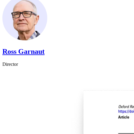
Ross Garnaut​​​​‌ ‍ ​‍​‍‌‍ ‌ ​‍‌‍‍‌‌‍‌ ‌‍‍‌‌‍ ‍​‍​‍​ ‍‍​‍​‍‌ ​ ‌‍​‌‌‍ ‍‌‍‍‌‌ ‌​‌ ‍‌​‍ ‍‌‍‍‌‌‍ ​‍​‍​‍ ​​‍​‍‌‍‍​‌ ​‍‌‍‌‌‌‍‌‍​‍​‍​ ‍‍​‍​‍‌‍‍​‌ ‌​‌ ‌​‌ ​​​ ‍‍​‍ ​‍ ‌‍ ​‌‍ ‌‍​ ‌‍​‌‌‍ ​‌‍‍​‌‍ ‌ ​ ‌ ‌​​ ‍‍​ ​ ​ ​ ​ ​ ​ ​ ​‍ ‌‍‍‌‌‍ ‍‌ ‌​‌‍‌‌‌‍ ‍‌ ‌​​‍ ‌‍‌‌‌‍‌​‌‍‍‌‌ ‌​​‍ ‌‍ ‌‌‍ ‌‍‌​‌‍‌‌​ ‌‌ ​​‌ ​‍‌‍‌‌‌ ​ ‌‍‌‌‌‍ ‍‌ ‌​‌‍​‌‌ ‌​‌‍‍‌‌‍ ‌‍ ‍​ ‍ ‌‍‍‌‌‍‌​​ ‌‌‍​‌​ ​ ‌‍‌‌‌‍​‌‌‍‌‍‌‍​‍​ ‌‌​ ​ ​‍ ‌‌‍​‌​ ‌‌​ ‌​​ ​‍​‍ ‌​ ‌​​ ​‌‌‍​‌​ ‌​​‍ ‌​ ‍​‌‍‌‍‌‍‌​‌‍‌‍​‍ ‌​ ​‍​ ​ ​ ‍​‌‍​ ‌‍​ ​ ‌‍​ ‍‌‌‍​‌​ ​ ‌‍‌​​ ​‍‌‍‌‌​ ‍ ‌ ‌​‌ ‍‌‌ ​​‌‍‌‌​ ‌‌‍​‌‌ ‌‌‌ ‌​‌‍‍​‌‍ ‌ ​‍​ ‍ ‌ ​​‌‍​‌‌ ‌​‌‍‍​​ ‌‌‍ ‍‌‍​‌‌‍ ‌‌‍‌‌​ ‌‍​‍‌‍​‌‌ ​ ‌‍‌‌‌‌‌‌‌ ​‍‌‍ ​​ ‌‌‍‍​‌ ‌​‌ ‌​‌ ​​​‍‌‌​ ​ ‌​​‌​‍‌‌​ ​‍‌​‌‍​‍‌‌​ ​‍‌​‌‍‌‍ ​‌‍ ‌‍​ ‌‍​‌‌‍ ​‌‍‍​‌‍ ‌ ​ ‌ ‌​​‍‌‌​ ​ ‌​​‌​ ​ ​ ​ ​ ​ ​ ​ ​‍‌‍‌‍‍‌‌‍‌​​ ‌‌‍​‌​ ​ ‌‍‌‌‌‍​‌‌‍‌‍‌‍​‍​ ‌‌​ ​ ​‍ ‌‌‍​‌​ ‌‌​ ‌​​ ​‍​‍ ‌​ ‌​​ ​‌‌‍​‌​ ‌​​‍ ‌​ ‍​‌‍‌‍‌‍‌​‌‍‌‍​‍ ‌​ ​‍​ ​ ​ ‍​‌‍​ ‌‍​ ​ ‌‍​ ‍‌‌‍​‌​ ​ ‌‍‌​​ ​‍‌‍‌‌​‍‌‍‌ ‌​‌ ‍‌‌ ​​‌‍‌‌​ ‌‌‍​‌‌ ‌‌‌ ‌​‌‍‍​‌‍ ‌ ​‍​‍‌‍‌ ​​‌‍​‌‌ ‌​‌‍‍​​ ‌‌‍ ‍‌‍​‌‌‍ ‌‌‍‌‌​‍‌‍‌ ​​‌‍‌‌‌ ​‍‌ ​ ‌ ​​‌‍‌‌‌‍​ ‌ ‌​‌‍‍‌‌ ‌‍‌‍‌‌​ ‌‌ ​​‌ ‌‌‌‍​‍‌‍ ​‌‍‍‌‌ ​ ‌‍‍​‌‍‌‌‌‍‌​​‍​‍‌ ‌
Director​​​​‌ ‍ ​‍​‍‌‍ ‌ ​‍‌‍‍‌‌‍‌ ‌‍‍‌‌‍ ‍​‍​‍​ ‍‍​‍​‍‌ ​ ‌‍​‌‌‍ ‍‌‍‍‌‌ ‌​‌ ‍‌​‍ ‍‌‍‍‌‌‍ ​‍​‍​‍ ​​‍​‍‌‍‍​‌ ​‍‌‍‌‌‌‍‌‍​‍​‍​ ‍‍​‍​‍‌‍‍​‌ ‌​‌ ‌​‌ ​​​ ‍‍​‍ ​‍ ‌‍ ​‌‍ ‌‍​ ‌‍​‌‌‍ ​‌‍‍​‌‍ ‌ ​ ‌ ‌​​ ‍‍​ ​ ​ ​ ​ ​ ​ ​ ​‍ ‌‍‍‌‌‍ ‍‌ ‌​‌‍‌‌‌‍ ‍‌ ‌​​‍ ‌‍‌‌‌‍‌​‌‍‍‌‌ ‌​​‍ ‌‍ ‌‌‍ ‌‍‌​‌‍‌‌​ ‌‌ ​​‌ ​‍‌‍‌‌‌ ​ ‌‍‌‌‌‍ ‍‌ ‌​‌‍​‌‌ ‌​‌‍‍‌‌‍ ‌‍ ‍​ ‍ ‌‍‍‌‌‍‌​​ ‌‌‍​‌​ ​ ‌‍‌‌‌‍​‌‌‍‌‍‌‍​‍​ ‌‌​ ​ ​‍ ‌‌‍​‌​ ‌‌​ ‌​​ ​‍​‍ ‌​ ‌​​ ​‌‌‍​‌​ ‌​​‍ ‌​ ‍​‌‍‌‍‌‍‌​‌‍‌‍​‍ ‌​ ​‍​ ​ ​ ‍​‌‍​ ‌‍​ ​ ‌‍​ ‍‌‌‍​‌​ ​ ‌‍‌​​ ​‍‌‍‌‌​ ‍ ‌ ‌​‌ ‍‌‌ ​​‌‍‌‌​ ‌‌‍​‌‌ ‌‌‌ ‌​‌‍‍​‌‍ ‌ ​‍​ ‍ ‌ ​​‌‍​‌‌ ‌​‌‍‍​​ ‌‌ ‌​‌‍‍‌‌ ‌​‌‍ ​‌‍‌‌​ ‌‍​‍‌‍​‌‌ ​ ‌‍‌‌‌‌‌‌‌ ​‍‌‍ ​​ ‌‌‍‍​‌ ‌​‌ ‌​‌ ​​​‍‌‌​ ​ ‌​​‌​‍‌‌​ ​‍‌​‌‍​‍‌‌​ ​‍‌​‌‍‌‍ ​‌‍ ‌‍​ ‌‍​‌‌‍ ​‌‍‍​‌‍ ‌ ​ ‌ ‌​​‍‌‌​ ​ ‌​​‌​ ​ ​ ​ ​ ​ ​ ​ ​‍‌‍‌‍‍‌‌‍‌​​ ‌‌‍​‌​ ​ ‌‍‌‌‌‍​‌‌‍‌‍‌‍​‍​ ‌‌​ ​ ​‍ ‌‌‍​‌​ ‌‌​ ‌​​ ​‍​‍ ‌​ ‌​​ ​‌‌‍​‌​ ‌​​‍ ‌​ ‍​‌‍‌‍‌‍‌​‌‍‌‍​‍ ‌​ ​‍​ ​ ​ ‍​‌‍​ ‌‍​ ​ ‌‍​ ‍‌‌‍​‌​ ​ ‌‍‌​​ ​‍‌‍‌‌​‍‌‍‌ ‌​‌ ‍‌‌ ​​‌‍‌‌​ ‌‌‍​‌‌ ‌‌‌ ‌​‌‍‍​‌‍ ‌ ​‍​‍‌‍‌ ​​‌‍​‌‌ ‌​‌‍‍​​ ‌‌ ‌​‌‍‍‌‌ ‌​‌‍ ​‌‍‌‌​‍‌‍‌ ​​‌‍‌‌‌ ​‍‌ ​ ‌ ​​‌‍‌‌‌‍​ ‌ ‌​‌‍‍‌‌ ‌‍‌‍‌‌​ ‌‌ ​​‌ ‌‌‌‍​‍‌‍ ​‌‍‍‌‌ ​ ‌‍‍​‌‍‌‌‌‍‌​​‍​‍‌ ‌