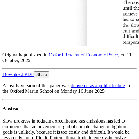
Originally published in ​​​​‌ ‍ ​‍​‍‌‍ ‌ ​‍‌‍‍‌‌‍‌ ‌‍‍‌‌‍ ‍​‍​‍​ ‍‍​‍​‍‌ ​ ‌‍​‌‌‍ ‍‌‍‍‌‌ ‌​‌ ‍‌​‍ ‍‌‍‍‌‌‍ ​‍​‍​‍ ​​‍​‍‌‍‍​‌ ​‍‌‍‌‌‌‍‌‍​‍​‍​ ‍‍​‍​‍‌‍‍​‌ ‌​‌ ‌​‌ ​​​ ‍‍​‍ ​‍ ‌‍ ​‌‍ ‌‍​ ‌‍​‌‌‍ ​‌‍‍​‌‍ ‌ ​ ‌ ‌​​ ‍‍​ ​ ​ ​ ​ ​ ​ ​ ​‍ ‌‍‍‌‌‍ ‍‌ ‌​‌‍‌‌‌‍ ‍‌ ‌​​‍ ‌‍‌‌‌‍‌​‌‍‍‌‌ ‌​​‍ ‌‍ ‌‌‍ ‌‍‌​‌‍‌‌​ ‌‌ ​​‌ ​‍‌‍‌‌‌ ​ ‌‍‌‌‌‍ ‍‌ ‌​‌‍​‌‌ ‌​‌‍‍‌‌‍ ‌‍ ‍​ ‍ ‌‍‍‌‌‍‌​​ ‌‌‍‌‍‌‍‌​​ ​‍​ ​​​ ‌​‌‍​‍​ ​ ‌‍‌‍​‍ ‌​ ​ ​ ‌‍‌‍‌​​ ‍​​‍ ‌​ ‌​‌‍​‌​ ​‍​ ‌‍​‍ ‌‌‍​‍‌‍​‍‌‍​‍‌‍‌‍​‍ ‌​ ‌​‌‍​‌‌‍​‍​ ‍‌‌‍​‍​ ‌‌‌‍​‌​ ‌‍​ ‍‌​ ‍​​ ​ ​ ‍​​ ‍ ‌ ‌​‌ ‍‌‌ ​​‌‍‌‌​ ‌‌ ‌ ‌‍ ‌ ​‍‌‍‍ ​ ‍ ‌ ​​‌‍​‌‌ ‌​‌‍‍​​ ‌‌‍ ​‌‍ ‌‍​ ‌‍​‌‌ ‌​‌‍‍‌‌‍ ‌‍ ‍‌‌​‍‌‍‌‌‌‍‌‍‌‍‌‌‌ ​‍‌‍‌‌‌‍ ‍‌‍​ ‌‍‌‌​‍‌‌​ ‌‌‌​​‍‌‌ ‌‍‍ ‌‍‌‌‌ ‍‌​‍‌‌​ ​ ‌​‌​​‍‌‌​ ​ ‌​‌​​‍‌‌​ ​‍​ ​‍​ ​ ​ ‌​​ ​ ​ ‌‌​ ‌ ‌‍​‌​ ​‌‌‍‌‍‌‍‌‌​ ​‍​ ‌‌​ ‍‌​‍‌‌​ ​‍​ ​‍​‍‌‌​ ‌‌‌​‌​​‍ ‍‌‍​ ‌‍‍​‌‍‍‌‌‍ ​‌‍‌​‌ ​‍‌‍‌‌‌‍ ‍​‍‌‌​ ‌‌‌​​‍‌‌ ‌‍‍ ‌‍‌‌‌ ‍‌​‍‌‌​ ​ ‌​‌​​‍‌‌​ ​ ‌​‌​​‍‌‌​ ​‍​ ​‍​ ‌​​ ​​​ ‍‌‌‍‌​​ ‌ ‌‍‌​​ ​‌​ ‌‍​ ​‍​ ‌ ‌‍‌‌​ ​‍​‍‌‌​ ​‍​ ​‍​‍‌‌​ ‌‌‌​‌​​‍ ‍‌ ‌​‌‍‌‌‌ ‍​‌ ‌​​ ‌‍​‍‌‍​‌‌ ​ ‌‍‌‌‌‌‌‌‌ ​‍‌‍ ​​ ‌‌‍‍​‌ ‌​‌ ‌​‌ ​​​‍‌‌​ ​ ‌​​‌​‍‌‌​ ​‍‌​‌‍​‍‌‌​ ​‍‌​‌‍‌‍ ​‌‍ ‌‍​ ‌‍​‌‌‍ ​‌‍‍​‌‍ ‌ ​ ‌ ‌​​‍‌‌​ ​ ‌​​‌​ ​ ​ ​ ​ ​ ​ ​ ​‍‌‍‌‍‍‌‌‍‌​​ ‌‌‍‌‍‌‍‌​​ ​‍​ ​​​ ‌​‌‍​‍​ ​ ‌‍‌‍​‍ ‌​ ​ ​ ‌‍‌‍‌​​ ‍​​‍ ‌​ ‌​‌‍​‌​ ​‍​ ‌‍​‍ ‌‌‍​‍‌‍​‍‌‍​‍‌‍‌‍​‍ ‌​ ‌​‌‍​‌‌‍​‍​ ‍‌‌‍​‍​ ‌‌‌‍​‌​ ‌‍​ ‍‌​ ‍​​ ​ ​ ‍​​‍‌‍‌ ‌​‌ ‍‌‌ ​​‌‍‌‌​ ‌‌ ‌ ‌‍ ‌ ​‍‌‍‍ ​‍‌‍‌ ​​‌‍​‌‌ ‌​‌‍‍​​ ‌‌‍ ​‌‍ ‌‍​ ‌‍​‌‌ ‌​‌‍‍‌‌‍ ‌‍ ‍‌‌​‍‌‍‌‌‌‍‌‍‌‍‌‌‌ ​‍‌‍‌‌‌‍ ‍‌‍​ ‌‍‌‌​‍‌‌​ ‌‌‌​​‍‌‌ ‌‍‍ ‌‍‌‌‌ ‍‌​‍‌‌​ ​ ‌​‌​​‍‌‌​ ​ ‌​‌​​‍‌‌​ ​‍​ ​‍​ ​ ​ ‌​​ ​ ​ ‌‌​ ‌ ‌‍​‌​ ​‌‌‍‌‍‌‍‌‌​ ​‍​ ‌‌​ ‍‌​‍‌‌​ ​‍​ ​‍​‍‌‌​ ‌‌‌​‌​​‍ ‍‌‍​ ‌‍‍​‌‍‍‌‌‍ ​‌‍‌​‌ ​‍‌‍‌‌‌‍ ‍​‍‌‌​ ‌‌‌​​‍‌‌ ‌‍‍ ‌‍‌‌‌ ‍‌​‍‌‌​ ​ ‌​‌​​‍‌‌​ ​ ‌​‌​​‍‌‌​ ​‍​ ​‍​ ‌​​ ​​​ ‍‌‌‍‌​​ ‌ ‌‍‌​​ ​‌​ ‌‍​ ​‍​ ‌ ‌‍‌‌​ ​‍​‍‌‌​ ​‍​ ​‍​‍‌‌​ ‌‌‌​‌​​‍ ‍‌ ‌​‌‍‌‌‌ ‍​‌ ‌​​‍‌‍‌ ​​‌‍‌‌‌ ​‍‌ ​ ‌ ​​‌‍‌‌‌‍​ ‌ ‌​‌‍‍‌‌ ‌‍‌‍‌‌​ ‌‌ ​​‌ ‌‌‌‍​‍‌‍ ​‌‍‍‌‌ ​ ‌‍‍​‌‍‌‌‌‍‌​​‍​‍‌ ‌
Oxford Review of Economic Policy​​​​‌ ‍ ​‍​‍‌‍ ‌ ​‍‌‍‍‌‌‍‌ ‌‍‍‌‌‍ ‍​‍​‍​ ‍‍​‍​‍‌ ​ ‌‍​‌‌‍ ‍‌‍‍‌‌ ‌​‌ ‍‌​‍ ‍‌‍‍‌‌‍ ​‍​‍​‍ ​​‍​‍‌‍‍​‌ ​‍‌‍‌‌‌‍‌‍​‍​‍​ ‍‍​‍​‍‌‍‍​‌ ‌​‌ ‌​‌ ​​​ ‍‍​‍ ​‍ ‌‍ ​‌‍ ‌‍​ ‌‍​‌‌‍ ​‌‍‍​‌‍ ‌ ​ ‌ ‌​​ ‍‍​ ​ ​ ​ ​ ​ ​ ​ ​‍ ‌‍‍‌‌‍ ‍‌ ‌​‌‍‌‌‌‍ ‍‌ ‌​​‍ ‌‍‌‌‌‍‌​‌‍‍‌‌ ‌​​‍ ‌‍ ‌‌‍ ‌‍‌​‌‍‌‌​ ‌‌ ​​‌ ​‍‌‍‌‌‌ ​ ‌‍‌‌‌‍ ‍‌ ‌​‌‍​‌‌ ‌​‌‍‍‌‌‍ ‌‍ ‍​ ‍ ‌‍‍‌‌‍‌​​ ‌‌‍‌‍‌‍‌​​ ​‍​ ​​​ ‌​‌‍​‍​ ​ ‌‍‌‍​‍ ‌​ ​ ​ ‌‍‌‍‌​​ ‍​​‍ ‌​ ‌​‌‍​‌​ ​‍​ ‌‍​‍ ‌‌‍​‍‌‍​‍‌‍​‍‌‍‌‍​‍ ‌​ ‌​‌‍​‌‌‍​‍​ ‍‌‌‍​‍​ ‌‌‌‍​‌​ ‌‍​ ‍‌​ ‍​​ ​ ​ ‍​​ ‍ ‌ ‌​‌ ‍‌‌ ​​‌‍‌‌​ ‌‌ ‌ ‌‍ ‌ ​‍‌‍‍ ​ ‍ ‌ ​​‌‍​‌‌ ‌​‌‍‍​​ ‌‌‍ ​‌‍ ‌‍​ ‌‍​‌‌ ‌​‌‍‍‌‌‍ ‌‍ ‍‌‌​‍‌‍‌‌‌‍‌‍‌‍‌‌‌ ​‍‌‍‌‌‌‍ ‍‌‍​ ‌‍‌‌​‍‌‌​ ‌‌‌​​‍‌‌ ‌‍‍ ‌‍‌‌‌ ‍‌​‍‌‌​ ​ ‌​‌​​‍‌‌​ ​ ‌​‌​​‍‌‌​ ​‍​ ​‍​ ​ ​ ‌​​ ​ ​ ‌‌​ ‌ ‌‍​‌​ ​‌‌‍‌‍‌‍‌‌​ ​‍​ ‌‌​ ‍‌​‍‌‌​ ​‍​ ​‍​‍‌‌​ ‌‌‌​‌​​‍ ‍‌‍​ ‌‍‍​‌‍‍‌‌‍ ​‌‍‌​‌ ​‍‌‍‌‌‌‍ ‍​‍‌‌​ ‌‌‌​​‍‌‌ ‌‍‍ ‌‍‌‌‌ ‍‌​‍‌‌​ ​ ‌​‌​​‍‌‌​ ​ ‌​‌​​‍‌‌​ ​‍​ ​‍​ ‌‍​ ‍​‌‍​ ​ ‌‍​ ​‌‌‍​ ‌‍​‌‌‍‌​​ ‌​​ ‌ ‌‍‌​​ ‍​​‍‌‌​ ​‍​ ​‍​‍‌‌​ ‌‌‌​‌​​‍ ‍‌ ‌​‌‍‌‌‌ ‍​‌ ‌​​ ‌‍​‍‌‍​‌‌ ​ ‌‍‌‌‌‌‌‌‌ ​‍‌‍ ​​ ‌‌‍‍​‌ ‌​‌ ‌​‌ ​​​‍‌‌​ ​ ‌​​‌​‍‌‌​ ​‍‌​‌‍​‍‌‌​ ​‍‌​‌‍‌‍ ​‌‍ ‌‍​ ‌‍​‌‌‍ ​‌‍‍​‌‍ ‌ ​ ‌ ‌​​‍‌‌​ ​ ‌​​‌​ ​ ​ ​ ​ ​ ​ ​ ​‍‌‍‌‍‍‌‌‍‌​​ ‌‌‍‌‍‌‍‌​​ ​‍​ ​​​ ‌​‌‍​‍​ ​ ‌‍‌‍​‍ ‌​ ​ ​ ‌‍‌‍‌​​ ‍​​‍ ‌​ ‌​‌‍​‌​ ​‍​ ‌‍​‍ ‌‌‍​‍‌‍​‍‌‍​‍‌‍‌‍​‍ ‌​ ‌​‌‍​‌‌‍​‍​ ‍‌‌‍​‍​ ‌‌‌‍​‌​ ‌‍​ ‍‌​ ‍​​ ​ ​ ‍​​‍‌‍‌ ‌​‌ ‍‌‌ ​​‌‍‌‌​ ‌‌ ‌ ‌‍ ‌ ​‍‌‍‍ ​‍‌‍‌ ​​‌‍​‌‌ ‌​‌‍‍​​ ‌‌‍ ​‌‍ ‌‍​ ‌‍​‌‌ ‌​‌‍‍‌‌‍ ‌‍ ‍‌‌​‍‌‍‌‌‌‍‌‍‌‍‌‌‌ ​‍‌‍‌‌‌‍ ‍‌‍​ ‌‍‌‌​‍‌‌​ ‌‌‌​​‍‌‌ ‌‍‍ ‌‍‌‌‌ ‍‌​‍‌‌​ ​ ‌​‌​​‍‌‌​ ​ ‌​‌​​‍‌‌​ ​‍​ ​‍​ ​ ​ ‌​​ ​ ​ ‌‌​ ‌ ‌‍​‌​ ​‌‌‍‌‍‌‍‌‌​ ​‍​ ‌‌​ ‍‌​‍‌‌​ ​‍​ ​‍​‍‌‌​ ‌‌‌​‌​​‍ ‍‌‍​ ‌‍‍​‌‍‍‌‌‍ ​‌‍‌​‌ ​‍‌‍‌‌‌‍ ‍​‍‌‌​ ‌‌‌​​‍‌‌ ‌‍‍ ‌‍‌‌‌ ‍‌​‍‌‌​ ​ ‌​‌​​‍‌‌​ ​ ‌​‌​​‍‌‌​ ​‍​ ​‍​ ‌‍​ ‍​‌‍​ ​ ‌‍​ ​‌‌‍​ ‌‍​‌‌‍‌​​ ‌​​ ‌ ‌‍‌​​ ‍​​‍‌‌​ ​‍​ ​‍​‍‌‌​ ‌‌‌​‌​​‍ ‍‌ ‌​‌‍‌‌‌ ‍​‌ ‌​​‍‌‍‌ ​​‌‍‌‌‌ ​‍‌ ​ ‌ ​​‌‍‌‌‌‍​ ‌ ‌​‌‍‍‌‌ ‌‍‌‍‌‌​ ‌‌ ​​‌ ‌‌‌‍​‍‌‍ ​‌‍‍‌‌ ​ ‌‍‍​‌‍‌‌‌‍‌​​‍​‍‌ ‌
on 11
October, 2025. ​​​​‌ ‍ ​‍​‍‌‍ ‌ ​‍‌‍‍‌‌‍‌ ‌‍‍‌‌‍ ‍​‍​‍​ ‍‍​‍​‍‌ ​ ‌‍​‌‌‍ ‍‌‍‍‌‌ ‌​‌ ‍‌​‍ ‍‌‍‍‌‌‍ ​‍​‍​‍ ​​‍​‍‌‍‍​‌ ​‍‌‍‌‌‌‍‌‍​‍​‍​ ‍‍​‍​‍‌‍‍​‌ ‌​‌ ‌​‌ ​​​ ‍‍​‍ ​‍ ‌‍ ​‌‍ ‌‍​ ‌‍​‌‌‍ ​‌‍‍​‌‍ ‌ ​ ‌ ‌​​ ‍‍​ ​ ​ ​ ​ ​ ​ ​ ​‍ ‌‍‍‌‌‍ ‍‌ ‌​‌‍‌‌‌‍ ‍‌ ‌​​‍ ‌‍‌‌‌‍‌​‌‍‍‌‌ ‌​​‍ ‌‍ ‌‌‍ ‌‍‌​‌‍‌‌​ ‌‌ ​​‌ ​‍‌‍‌‌‌ ​ ‌‍‌‌‌‍ ‍‌ ‌​‌‍​‌‌ ‌​‌‍‍‌‌‍ ‌‍ ‍​ ‍ ‌‍‍‌‌‍‌​​ ‌‌‍‌‍‌‍‌​​ ​‍​ ​​​ ‌​‌‍​‍​ ​ ‌‍‌‍​‍ ‌​ ​ ​ ‌‍‌‍‌​​ ‍​​‍ ‌​ ‌​‌‍​‌​ ​‍​ ‌‍​‍ ‌‌‍​‍‌‍​‍‌‍​‍‌‍‌‍​‍ ‌​ ‌​‌‍​‌‌‍​‍​ ‍‌‌‍​‍​ ‌‌‌‍​‌​ ‌‍​ ‍‌​ ‍​​ ​ ​ ‍​​ ‍ ‌ ‌​‌ ‍‌‌ ​​‌‍‌‌​ ‌‌ ‌ ‌‍ ‌ ​‍‌‍‍ ​ ‍ ‌ ​​‌‍​‌‌ ‌​‌‍‍​​ ‌‌‍ ​‌‍ ‌‍​ ‌‍​‌‌ ‌​‌‍‍‌‌‍ ‌‍ ‍‌‌​‍‌‍‌‌‌‍‌‍‌‍‌‌‌ ​‍‌‍‌‌‌‍ ‍‌‍​ ‌‍‌‌​‍‌‌​ ‌‌‌​​‍‌‌ ‌‍‍ ‌‍‌‌‌ ‍‌​‍‌‌​ ​ ‌​‌​​‍‌‌​ ​ ‌​‌​​‍‌‌​ ​‍​ ​‍​ ​ ​ ‌​​ ​ ​ ‌‌​ ‌ ‌‍​‌​ ​‌‌‍‌‍‌‍‌‌​ ​‍​ ‌‌​ ‍‌​‍‌‌​ ​‍​ ​‍​‍‌‌​ ‌‌‌​‌​​‍ ‍‌‍​ ‌‍‍​‌‍‍‌‌‍ ​‌‍‌​‌ ​‍‌‍‌‌‌‍ ‍​‍‌‌​ ‌‌‌​​‍‌‌ ‌‍‍ ‌‍‌‌‌ ‍‌​‍‌‌​ ​ ‌​‌​​‍‌‌​ ​ ‌​‌​​‍‌‌​ ​‍​ ​‍‌‍​‍​ ‌‌‌‍‌​​ ​‍​ ​‍‌‍‌‌‌‍‌‌‌‍​‍‌‍‌​​ ​‍‌‍​‍‌‍​ ​‍‌‌​ ​‍​ ​‍​‍‌‌​ ‌‌‌​‌​​‍ ‍‌ ‌​‌‍‌‌‌ ‍​‌ ‌​​ ‌‍​‍‌‍​‌‌ ​ ‌‍‌‌‌‌‌‌‌ ​‍‌‍ ​​ ‌‌‍‍​‌ ‌​‌ ‌​‌ ​​​‍‌‌​ ​ ‌​​‌​‍‌‌​ ​‍‌​‌‍​‍‌‌​ ​‍‌​‌‍‌‍ ​‌‍ ‌‍​ ‌‍​‌‌‍ ​‌‍‍​‌‍ ‌ ​ ‌ ‌​​‍‌‌​ ​ ‌​​‌​ ​ ​ ​ ​ ​ ​ ​ ​‍‌‍‌‍‍‌‌‍‌​​ ‌‌‍‌‍‌‍‌​​ ​‍​ ​​​ ‌​‌‍​‍​ ​ ‌‍‌‍​‍ ‌​ ​ ​ ‌‍‌‍‌​​ ‍​​‍ ‌​ ‌​‌‍​‌​ ​‍​ ‌‍​‍ ‌‌‍​‍‌‍​‍‌‍​‍‌‍‌‍​‍ ‌​ ‌​‌‍​‌‌‍​‍​ ‍‌‌‍​‍​ ‌‌‌‍​‌​ ‌‍​ ‍‌​ ‍​​ ​ ​ ‍​​‍‌‍‌ ‌​‌ ‍‌‌ ​​‌‍‌‌​ ‌‌ ‌ ‌‍ ‌ ​‍‌‍‍ ​‍‌‍‌ ​​‌‍​‌‌ ‌​‌‍‍​​ ‌‌‍ ​‌‍ ‌‍​ ‌‍​‌‌ ‌​‌‍‍‌‌‍ ‌‍ ‍‌‌​‍‌‍‌‌‌‍‌‍‌‍‌‌‌ ​‍‌‍‌‌‌‍ ‍‌‍​ ‌‍‌‌​‍‌‌​ ‌‌‌​​‍‌‌ ‌‍‍ ‌‍‌‌‌ ‍‌​‍‌‌​ ​ ‌​‌​​‍‌‌​ ​ ‌​‌​​‍‌‌​ ​‍​ ​‍​ ​ ​ ‌​​ ​ ​ ‌‌​ ‌ ‌‍​‌​ ​‌‌‍‌‍‌‍‌‌​ ​‍​ ‌‌​ ‍‌​‍‌‌​ ​‍​ ​‍​‍‌‌​ ‌‌‌​‌​​‍ ‍‌‍​ ‌‍‍​‌‍‍‌‌‍ ​‌‍‌​‌ ​‍‌‍‌‌‌‍ ‍​‍‌‌​ ‌‌‌​​‍‌‌ ‌‍‍ ‌‍‌‌‌ ‍‌​‍‌‌​ ​ ‌​‌​​‍‌‌​ ​ ‌​‌​​‍‌‌​ ​‍​ ​‍‌‍​‍​ ‌‌‌‍‌​​ ​‍​ ​‍‌‍‌‌‌‍‌‌‌‍​‍‌‍‌​​ ​‍‌‍​‍‌‍​ ​‍‌‌​ ​‍​ ​‍​‍‌‌​ ‌‌‌​‌​​‍ ‍‌ ‌​‌‍‌‌‌ ‍​‌ ‌​​‍‌‍‌ ​​‌‍‌‌‌ ​‍‌ ​ ‌ ​​‌‍‌‌‌‍​ ‌ ‌​‌‍‍‌‌ ‌‍‌‍‌‌​ ‌‌ ​​‌ ‌‌‌‍​‍‌‍ ​‌‍‍‌‌ ​ ‌‍‍​‌‍‌‌‌‍‌​​‍​‍‌ ‌
Download PDF​​​​‌ ‍ ​‍​‍‌‍ ‌ ​‍‌‍‍‌‌‍‌ ‌‍‍‌‌‍ ‍​‍​‍​ ‍‍​‍​‍‌ ​ ‌‍​‌‌‍ ‍‌‍‍‌‌ ‌​‌ ‍‌​‍ ‍‌‍‍‌‌‍ ​‍​‍​‍ ​​‍​‍‌‍‍​‌ ​‍‌‍‌‌‌‍‌‍​‍​‍​ ‍‍​‍​‍‌‍‍​‌ ‌​‌ ‌​‌ ​​​ ‍‍​‍ ​‍ ‌‍ ​‌‍ ‌‍​ ‌‍​‌‌‍ ​‌‍‍​‌‍ ‌ ​ ‌ ‌​​ ‍‍​ ​ ​ ​ ​ ​ ​ ​ ​‍ ‌‍‍‌‌‍ ‍‌ ‌​‌‍‌‌‌‍ ‍‌ ‌​​‍ ‌‍‌‌‌‍‌​‌‍‍‌‌ ‌​​‍ ‌‍ ‌‌‍ ‌‍‌​‌‍‌‌​ ‌‌ ​​‌ ​‍‌‍‌‌‌ ​ ‌‍‌‌‌‍ ‍‌ ‌​‌‍​‌‌ ‌​‌‍‍‌‌‍ ‌‍ ‍​ ‍ ‌‍‍‌‌‍‌​​ ‌‌‍‌‍‌‍‌​​ ​‍​ ​​​ ‌​‌‍​‍​ ​ ‌‍‌‍​‍ ‌​ ​ ​ ‌‍‌‍‌​​ ‍​​‍ ‌​ ‌​‌‍​‌​ ​‍​ ‌‍​‍ ‌‌‍​‍‌‍​‍‌‍​‍‌‍‌‍​‍ ‌​ ‌​‌‍​‌‌‍​‍​ ‍‌‌‍​‍​ ‌‌‌‍​‌​ ‌‍​ ‍‌​ ‍​​ ​ ​ ‍​​ ‍ ‌ ‌​‌ ‍‌‌ ​​‌‍‌‌​ ‌‌ ‌ ‌‍ ‌ ​‍‌‍‍ ​ ‍ ‌ ​​‌‍​‌‌ ‌​‌‍‍​​ ‌‌‍‌​‌‍ ‌ ‌ ‌‍ ‍‌‍ ​‌‍ ‌‍​‌‌‍‌​‌ ​ ‌​​‌‌‍ ‍‌‍‌​‌​ ​‌‍‍‌‌‍ ‍‌‍‍ ‌ ​ ​‍‌‌​ ‌‌‌​​‍‌‌ ‌‍‍ ‌‍‌‌‌ ‍‌​‍‌‌​ ​ ‌​‌​​‍‌‌​ ​ ‌​‌​​‍‌‌​ ​‍​ ​‍​ ‌‍​ ‌‍‌‍‌​​ ​ ​ ‌​‌‍​‌​ ​​‌‍‌‍‌‍‌‍‌‍‌​​ ​‍‌‍‌​​‍‌‌​ ​‍​ ​‍​‍‌‌​ ‌‌‌​‌​​‍ ‍‌ ‌​‌‍‍‌‌ ‌​‌‍ ​‌‍‌‌​ ‌‍​‍‌‍​‌‌ ​ ‌‍‌‌‌‌‌‌‌ ​‍‌‍ ​​ ‌‌‍‍​‌ ‌​‌ ‌​‌ ​​​‍‌‌​ ​ ‌​​‌​‍‌‌​ ​‍‌​‌‍​‍‌‌​ ​‍‌​‌‍‌‍ ​‌‍ ‌‍​ ‌‍​‌‌‍ ​‌‍‍​‌‍ ‌ ​ ‌ ‌​​‍‌‌​ ​ ‌​​‌​ ​ ​ ​ ​ ​ ​ ​ ​‍‌‍‌‍‍‌‌‍‌​​ ‌‌‍‌‍‌‍‌​​ ​‍​ ​​​ ‌​‌‍​‍​ ​ ‌‍‌‍​‍ ‌​ ​ ​ ‌‍‌‍‌​​ ‍​​‍ ‌​ ‌​‌‍​‌​ ​‍​ ‌‍​‍ ‌‌‍​‍‌‍​‍‌‍​‍‌‍‌‍​‍ ‌​ ‌​‌‍​‌‌‍​‍​ ‍‌‌‍​‍​ ‌‌‌‍​‌​ ‌‍​ ‍‌​ ‍​​ ​ ​ ‍​​‍‌‍‌ ‌​‌ ‍‌‌ ​​‌‍‌‌​ ‌‌ ‌ ‌‍ ‌ ​‍‌‍‍ ​‍‌‍‌ ​​‌‍​‌‌ ‌​‌‍‍​​ ‌‌‍‌​‌‍ ‌ ‌ ‌‍ ‍‌‍ ​‌‍ ‌‍​‌‌‍‌​‌ ​ ‌​​‌‌‍ ‍‌‍‌​‌​ ​‌‍‍‌‌‍ ‍‌‍‍ ‌ ​ ​‍‌‌​ ‌‌‌​​‍‌‌ ‌‍‍ ‌‍‌‌‌ ‍‌​‍‌‌​ ​ ‌​‌​​‍‌‌​ ​ ‌​‌​​‍‌‌​ ​‍​ ​‍​ ‌‍​ ‌‍‌‍‌​​ ​ ​ ‌​‌‍​‌​ ​​‌‍‌‍‌‍‌‍‌‍‌​​ ​‍‌‍‌​​‍‌‌​ ​‍​ ​‍​‍‌‌​ ‌‌‌​‌​​‍ ‍‌ ‌​‌‍‍‌‌ ‌​‌‍ ​‌‍‌‌​‍‌‍‌ ​​‌‍‌‌‌ ​‍‌ ​ ‌ ​​‌‍‌‌‌‍​ ‌ ‌​‌‍‍‌‌ ‌‍‌‍‌‌​ ‌‌ ​​‌ ‌‌‌‍​‍‌‍ ​‌‍‍‌‌ ​ ‌‍‍​‌‍‌‌‌‍‌​​‍​‍‌ ‌
Share
An early version of this paper was ​​​​‌ ‍ ​‍​‍‌‍ ‌ ​‍‌‍‍‌‌‍‌ ‌‍‍‌‌‍ ‍​‍​‍​ ‍‍​‍​‍‌ ​ ‌‍​‌‌‍ ‍‌‍‍‌‌ ‌​‌ ‍‌​‍ ‍‌‍‍‌‌‍ ​‍​‍​‍ ​​‍​‍‌‍‍​‌ ​‍‌‍‌‌‌‍‌‍​‍​‍​ ‍‍​‍​‍‌‍‍​‌ ‌​‌ ‌​‌ ​​​ ‍‍​‍ ​‍ ‌‍ ​‌‍ ‌‍​ ‌‍​‌‌‍ ​‌‍‍​‌‍ ‌ ​ ‌ ‌​​ ‍‍​ ​ ​ ​ ​ ​ ​ ​ ​‍ ‌‍‍‌‌‍ ‍‌ ‌​‌‍‌‌‌‍ ‍‌ ‌​​‍ ‌‍‌‌‌‍‌​‌‍‍‌‌ ‌​​‍ ‌‍ ‌‌‍ ‌‍‌​‌‍‌‌​ ‌‌ ​​‌ ​‍‌‍‌‌‌ ​ ‌‍‌‌‌‍ ‍‌ ‌​‌‍​‌‌ ‌​‌‍‍‌‌‍ ‌‍ ‍​ ‍ ‌‍‍‌‌‍‌​​ ‌‌‍‌‍‌‍‌​​ ​‍​ ​​​ ‌​‌‍​‍​ ​ ‌‍‌‍​‍ ‌​ ​ ​ ‌‍‌‍‌​​ ‍​​‍ ‌​ ‌​‌‍​‌​ ​‍​ ‌‍​‍ ‌‌‍​‍‌‍​‍‌‍​‍‌‍‌‍​‍ ‌​ ‌​‌‍​‌‌‍​‍​ ‍‌‌‍​‍​ ‌‌‌‍​‌​ ‌‍​ ‍‌​ ‍​​ ​ ​ ‍​​ ‍ ‌ ‌​‌ ‍‌‌ ​​‌‍‌‌​ ‌‌ ‌ ‌‍ ‌ ​‍‌‍‍ ​ ‍ ‌ ​​‌‍​‌‌ ‌​‌‍‍​​ ‌‌‍​ ‌‍ ‌‍ ‍‌ ‌​‌‍‌‌‌‍ ‍‌ ‌​​‍‌‌​ ‌‌‌​​‍‌‌ ‌‍‍ ‌‍‌‌‌ ‍‌​‍‌‌​ ​ ‌​‌​​‍‌‌​ ​ ‌​‌​​‍‌‌​ ​‍​ ​‍​ ​ ​ ‌​​ ​ ​ ‌‌​ ‌ ‌‍​‌​ ​‌‌‍‌‍‌‍‌‌​ ​‍​ ‌‌​ ‍‌​‍‌‌​ ​‍​ ​‍​‍‌‌​ ‌‌‌​‌​​‍ ‍‌‍​ ‌‍‍​‌‍‍‌‌‍ ​‌‍‌​‌ ​‍‌‍‌‌‌‍ ‍​‍‌‌​ ‌‌‌​​‍‌‌ ‌‍‍ ‌‍‌‌‌ ‍‌​‍‌‌​ ​ ‌​‌​​‍‌‌​ ​ ‌​‌​​‍‌‌​ ​‍​ ​‍‌‍​‍​ ‌‌‌‍‌​​ ​‍​ ​‍‌‍‌‌‌‍‌‌‌‍​‍‌‍‌​​ ​‍‌‍​‍‌‍​ ​‍‌‌​ ​‍​ ​‍​‍‌‌​ ‌‌‌​‌​​‍ ‍‌ ‌​‌‍‌‌‌ ‍​‌ ‌​​ ‌‍​‍‌‍​‌‌ ​ ‌‍‌‌‌‌‌‌‌ ​‍‌‍ ​​ ‌‌‍‍​‌ ‌​‌ ‌​‌ ​​​‍‌‌​ ​ ‌​​‌​‍‌‌​ ​‍‌​‌‍​‍‌‌​ ​‍‌​‌‍‌‍ ​‌‍ ‌‍​ ‌‍​‌‌‍ ​‌‍‍​‌‍ ‌ ​ ‌ ‌​​‍‌‌​ ​ ‌​​‌​ ​ ​ ​ ​ ​ ​ ​ ​‍‌‍‌‍‍‌‌‍‌​​ ‌‌‍‌‍‌‍‌​​ ​‍​ ​​​ ‌​‌‍​‍​ ​ ‌‍‌‍​‍ ‌​ ​ ​ ‌‍‌‍‌​​ ‍​​‍ ‌​ ‌​‌‍​‌​ ​‍​ ‌‍​‍ ‌‌‍​‍‌‍​‍‌‍​‍‌‍‌‍​‍ ‌​ ‌​‌‍​‌‌‍​‍​ ‍‌‌‍​‍​ ‌‌‌‍​‌​ ‌‍​ ‍‌​ ‍​​ ​ ​ ‍​​‍‌‍‌ ‌​‌ ‍‌‌ ​​‌‍‌‌​ ‌‌ ‌ ‌‍ ‌ ​‍‌‍‍ ​‍‌‍‌ ​​‌‍​‌‌ ‌​‌‍‍​​ ‌‌‍​ ‌‍ ‌‍ ‍‌ ‌​‌‍‌‌‌‍ ‍‌ ‌​​‍‌‌​ ‌‌‌​​‍‌‌ ‌‍‍ ‌‍‌‌‌ ‍‌​‍‌‌​ ​ ‌​‌​​‍‌‌​ ​ ‌​‌​​‍‌‌​ ​‍​ ​‍​ ​ ​ ‌​​ ​ ​ ‌‌​ ‌ ‌‍​‌​ ​‌‌‍‌‍‌‍‌‌​ ​‍​ ‌‌​ ‍‌​‍‌‌​ ​‍​ ​‍​‍‌‌​ ‌‌‌​‌​​‍ ‍‌‍​ ‌‍‍​‌‍‍‌‌‍ ​‌‍‌​‌ ​‍‌‍‌‌‌‍ ‍​‍‌‌​ ‌‌‌​​‍‌‌ ‌‍‍ ‌‍‌‌‌ ‍‌​‍‌‌​ ​ ‌​‌​​‍‌‌​ ​ ‌​‌​​‍‌‌​ ​‍​ ​‍‌‍​‍​ ‌‌‌‍‌​​ ​‍​ ​‍‌‍‌‌‌‍‌‌‌‍​‍‌‍‌​​ ​‍‌‍​‍‌‍​ ​‍‌‌​ ​‍​ ​‍​‍‌‌​ ‌‌‌​‌​​‍ ‍‌ ‌​‌‍‌‌‌ ‍​‌ ‌​​‍‌‍‌ ​​‌‍‌‌‌ ​‍‌ ​ ‌ ​​‌‍‌‌‌‍​ ‌ ‌​‌‍‍‌‌ ‌‍‌‍‌‌​ ‌‌ ​​‌ ‌‌‌‍​‍‌‍ ​‌‍‍‌‌ ​ ‌‍‍​‌‍‌‌‌‍‌​​‍​‍‌ ‌
delivered as a public lecture​​​​‌ ‍ ​‍​‍‌‍ ‌ ​‍‌‍‍‌‌‍‌ ‌‍‍‌‌‍ ‍​‍​‍​ ‍‍​‍​‍‌ ​ ‌‍​‌‌‍ ‍‌‍‍‌‌ ‌​‌ ‍‌​‍ ‍‌‍‍‌‌‍ ​‍​‍​‍ ​​‍​‍‌‍‍​‌ ​‍‌‍‌‌‌‍‌‍​‍​‍​ ‍‍​‍​‍‌‍‍​‌ ‌​‌ ‌​‌ ​​​ ‍‍​‍ ​‍ ‌‍ ​‌‍ ‌‍​ ‌‍​‌‌‍ ​‌‍‍​‌‍ ‌ ​ ‌ ‌​​ ‍‍​ ​ ​ ​ ​ ​ ​ ​ ​‍ ‌‍‍‌‌‍ ‍‌ ‌​‌‍‌‌‌‍ ‍‌ ‌​​‍ ‌‍‌‌‌‍‌​‌‍‍‌‌ ‌​​‍ ‌‍ ‌‌‍ ‌‍‌​‌‍‌‌​ ‌‌ ​​‌ ​‍‌‍‌‌‌ ​ ‌‍‌‌‌‍ ‍‌ ‌​‌‍​‌‌ ‌​‌‍‍‌‌‍ ‌‍ ‍​ ‍ ‌‍‍‌‌‍‌​​ ‌‌‍‌‍‌‍‌​​ ​‍​ ​​​ ‌​‌‍​‍​ ​ ‌‍‌‍​‍ ‌​ ​ ​ ‌‍‌‍‌​​ ‍​​‍ ‌​ ‌​‌‍​‌​ ​‍​ ‌‍​‍ ‌‌‍​‍‌‍​‍‌‍​‍‌‍‌‍​‍ ‌​ ‌​‌‍​‌‌‍​‍​ ‍‌‌‍​‍​ ‌‌‌‍​‌​ ‌‍​ ‍‌​ ‍​​ ​ ​ ‍​​ ‍ ‌ ‌​‌ ‍‌‌ ​​‌‍‌‌​ ‌‌ ‌ ‌‍ ‌ ​‍‌‍‍ ​ ‍ ‌ ​​‌‍​‌‌ ‌​‌‍‍​​ ‌‌‍​ ‌‍ ‌‍ ‍‌ ‌​‌‍‌‌‌‍ ‍‌ ‌​​‍‌‌​ ‌‌‌​​‍‌‌ ‌‍‍ ‌‍‌‌‌ ‍‌​‍‌‌​ ​ ‌​‌​​‍‌‌​ ​ ‌​‌​​‍‌‌​ ​‍​ ​‍​ ​ ​ ‌​​ ​ ​ ‌‌​ ‌ ‌‍​‌​ ​‌‌‍‌‍‌‍‌‌​ ​‍​ ‌‌​ ‍‌​‍‌‌​ ​‍​ ​‍​‍‌‌​ ‌‌‌​‌​​‍ ‍‌‍​ ‌‍‍​‌‍‍‌‌‍ ​‌‍‌​‌ ​‍‌‍‌‌‌‍ ‍​‍‌‌​ ‌‌‌​​‍‌‌ ‌‍‍ ‌‍‌‌‌ ‍‌​‍‌‌​ ​ ‌​‌​​‍‌‌​ ​ ‌​‌​​‍‌‌​ ​‍​ ​‍‌‍‌​​ ‌ ​ ​ ‌‍​‍​ ‌ ‌‍‌‌‌‍‌‍​ ‍​​ ‍​​ ‌‍‌‍​‍‌‍‌​​‍‌‌​ ​‍​ ​‍​‍‌‌​ ‌‌‌​‌​​‍ ‍‌ ‌​‌‍‌‌‌ ‍​‌ ‌​​ ‌‍​‍‌‍​‌‌ ​ ‌‍‌‌‌‌‌‌‌ ​‍‌‍ ​​ ‌‌‍‍​‌ ‌​‌ ‌​‌ ​​​‍‌‌​ ​ ‌​​‌​‍‌‌​ ​‍‌​‌‍​‍‌‌​ ​‍‌​‌‍‌‍ ​‌‍ ‌‍​ ‌‍​‌‌‍ ​‌‍‍​‌‍ ‌ ​ ‌ ‌​​‍‌‌​ ​ ‌​​‌​ ​ ​ ​ ​ ​ ​ ​ ​‍‌‍‌‍‍‌‌‍‌​​ ‌‌‍‌‍‌‍‌​​ ​‍​ ​​​ ‌​‌‍​‍​ ​ ‌‍‌‍​‍ ‌​ ​ ​ ‌‍‌‍‌​​ ‍​​‍ ‌​ ‌​‌‍​‌​ ​‍​ ‌‍​‍ ‌‌‍​‍‌‍​‍‌‍​‍‌‍‌‍​‍ ‌​ ‌​‌‍​‌‌‍​‍​ ‍‌‌‍​‍​ ‌‌‌‍​‌​ ‌‍​ ‍‌​ ‍​​ ​ ​ ‍​​‍‌‍‌ ‌​‌ ‍‌‌ ​​‌‍‌‌​ ‌‌ ‌ ‌‍ ‌ ​‍‌‍‍ ​‍‌‍‌ ​​‌‍​‌‌ ‌​‌‍‍​​ ‌‌‍​ ‌‍ ‌‍ ‍‌ ‌​‌‍‌‌‌‍ ‍‌ ‌​​‍‌‌​ ‌‌‌​​‍‌‌ ‌‍‍ ‌‍‌‌‌ ‍‌​‍‌‌​ ​ ‌​‌​​‍‌‌​ ​ ‌​‌​​‍‌‌​ ​‍​ ​‍​ ​ ​ ‌​​ ​ ​ ‌‌​ ‌ ‌‍​‌​ ​‌‌‍‌‍‌‍‌‌​ ​‍​ ‌‌​ ‍‌​‍‌‌​ ​‍​ ​‍​‍‌‌​ ‌‌‌​‌​​‍ ‍‌‍​ ‌‍‍​‌‍‍‌‌‍ ​‌‍‌​‌ ​‍‌‍‌‌‌‍ ‍​‍‌‌​ ‌‌‌​​‍‌‌ ‌‍‍ ‌‍‌‌‌ ‍‌​‍‌‌​ ​ ‌​‌​​‍‌‌​ ​ ‌​‌​​‍‌‌​ ​‍​ ​‍‌‍‌​​ ‌ ​ ​ ‌‍​‍​ ‌ ‌‍‌‌‌‍‌‍​ ‍​​ ‍​​ ‌‍‌‍​‍‌‍‌​​‍‌‌​ ​‍​ ​‍​‍‌‌​ ‌‌‌​‌​​‍ ‍‌ ‌​‌‍‌‌‌ ‍​‌ ‌​​‍‌‍‌ ​​‌‍‌‌‌ ​‍‌ ​ ‌ ​​‌‍‌‌‌‍​ ‌ ‌​‌‍‍‌‌ ‌‍‌‍‌‌​ ‌‌ ​​‌ ‌‌‌‍​‍‌‍ ​‌‍‍‌‌ ​ ‌‍‍​‌‍‌‌‌‍‌​​‍​‍‌ ‌
to
the Oxford Martin School on Monday 16 June 2025.​​​​‌ ‍ ​‍​‍‌‍ ‌ ​‍‌‍‍‌‌‍‌ ‌‍‍‌‌‍ ‍​‍​‍​ ‍‍​‍​‍‌ ​ ‌‍​‌‌‍ ‍‌‍‍‌‌ ‌​‌ ‍‌​‍ ‍‌‍‍‌‌‍ ​‍​‍​‍ ​​‍​‍‌‍‍​‌ ​‍‌‍‌‌‌‍‌‍​‍​‍​ ‍‍​‍​‍‌‍‍​‌ ‌​‌ ‌​‌ ​​​ ‍‍​‍ ​‍ ‌‍ ​‌‍ ‌‍​ ‌‍​‌‌‍ ​‌‍‍​‌‍ ‌ ​ ‌ ‌​​ ‍‍​ ​ ​ ​ ​ ​ ​ ​ ​‍ ‌‍‍‌‌‍ ‍‌ ‌​‌‍‌‌‌‍ ‍‌ ‌​​‍ ‌‍‌‌‌‍‌​‌‍‍‌‌ ‌​​‍ ‌‍ ‌‌‍ ‌‍‌​‌‍‌‌​ ‌‌ ​​‌ ​‍‌‍‌‌‌ ​ ‌‍‌‌‌‍ ‍‌ ‌​‌‍​‌‌ ‌​‌‍‍‌‌‍ ‌‍ ‍​ ‍ ‌‍‍‌‌‍‌​​ ‌‌‍‌‍‌‍‌​​ ​‍​ ​​​ ‌​‌‍​‍​ ​ ‌‍‌‍​‍ ‌​ ​ ​ ‌‍‌‍‌​​ ‍​​‍ ‌​ ‌​‌‍​‌​ ​‍​ ‌‍​‍ ‌‌‍​‍‌‍​‍‌‍​‍‌‍‌‍​‍ ‌​ ‌​‌‍​‌‌‍​‍​ ‍‌‌‍​‍​ ‌‌‌‍​‌​ ‌‍​ ‍‌​ ‍​​ ​ ​ ‍​​ ‍ ‌ ‌​‌ ‍‌‌ ​​‌‍‌‌​ ‌‌ ‌ ‌‍ ‌ ​‍‌‍‍ ​ ‍ ‌ ​​‌‍​‌‌ ‌​‌‍‍​​ ‌‌‍​ ‌‍ ‌‍ ‍‌ ‌​‌‍‌‌‌‍ ‍‌ ‌​​‍‌‌​ ‌‌‌​​‍‌‌ ‌‍‍ ‌‍‌‌‌ ‍‌​‍‌‌​ ​ ‌​‌​​‍‌‌​ ​ ‌​‌​​‍‌‌​ ​‍​ ​‍​ ​ ​ ‌​​ ​ ​ ‌‌​ ‌ ‌‍​‌​ ​‌‌‍‌‍‌‍‌‌​ ​‍​ ‌‌​ ‍‌​‍‌‌​ ​‍​ ​‍​‍‌‌​ ‌‌‌​‌​​‍ ‍‌‍​ ‌‍‍​‌‍‍‌‌‍ ​‌‍‌​‌ ​‍‌‍‌‌‌‍ ‍​‍‌‌​ ‌‌‌​​‍‌‌ ‌‍‍ ‌‍‌‌‌ ‍‌​‍‌‌​ ​ ‌​‌​​‍‌‌​ ​ ‌​‌​​‍‌‌​ ​‍​ ​‍​ ​​‌‍‌‍‌‍​ ​ ‌​​ ‌ ‌‍​ ‌‍​ ​ ​‌​ ​​​ ​​​ ‌‌​ ​​​‍‌‌​ ​‍​ ​‍​‍‌‌​ ‌‌‌​‌​​‍ ‍‌ ‌​‌‍‌‌‌ ‍​‌ ‌​​ ‌‍​‍‌‍​‌‌ ​ ‌‍‌‌‌‌‌‌‌ ​‍‌‍ ​​ ‌‌‍‍​‌ ‌​‌ ‌​‌ ​​​‍‌‌​ ​ ‌​​‌​‍‌‌​ ​‍‌​‌‍​‍‌‌​ ​‍‌​‌‍‌‍ ​‌‍ ‌‍​ ‌‍​‌‌‍ ​‌‍‍​‌‍ ‌ ​ ‌ ‌​​‍‌‌​ ​ ‌​​‌​ ​ ​ ​ ​ ​ ​ ​ ​‍‌‍‌‍‍‌‌‍‌​​ ‌‌‍‌‍‌‍‌​​ ​‍​ ​​​ ‌​‌‍​‍​ ​ ‌‍‌‍​‍ ‌​ ​ ​ ‌‍‌‍‌​​ ‍​​‍ ‌​ ‌​‌‍​‌​ ​‍​ ‌‍​‍ ‌‌‍​‍‌‍​‍‌‍​‍‌‍‌‍​‍ ‌​ ‌​‌‍​‌‌‍​‍​ ‍‌‌‍​‍​ ‌‌‌‍​‌​ ‌‍​ ‍‌​ ‍​​ ​ ​ ‍​​‍‌‍‌ ‌​‌ ‍‌‌ ​​‌‍‌‌​ ‌‌ ‌ ‌‍ ‌ ​‍‌‍‍ ​‍‌‍‌ ​​‌‍​‌‌ ‌​‌‍‍​​ ‌‌‍​ ‌‍ ‌‍ ‍‌ ‌​‌‍‌‌‌‍ ‍‌ ‌​​‍‌‌​ ‌‌‌​​‍‌‌ ‌‍‍ ‌‍‌‌‌ ‍‌​‍‌‌​ ​ ‌​‌​​‍‌‌​ ​ ‌​‌​​‍‌‌​ ​‍​ ​‍​ ​ ​ ‌​​ ​ ​ ‌‌​ ‌ ‌‍​‌​ ​‌‌‍‌‍‌‍‌‌​ ​‍​ ‌‌​ ‍‌​‍‌‌​ ​‍​ ​‍​‍‌‌​ ‌‌‌​‌​​‍ ‍‌‍​ ‌‍‍​‌‍‍‌‌‍ ​‌‍‌​‌ ​‍‌‍‌‌‌‍ ‍​‍‌‌​ ‌‌‌​​‍‌‌ ‌‍‍ ‌‍‌‌‌ ‍‌​‍‌‌​ ​ ‌​‌​​‍‌‌​ ​ ‌​‌​​‍‌‌​ ​‍​ ​‍​ ​​‌‍‌‍‌‍​ ​ ‌​​ ‌ ‌‍​ ‌‍​ ​ ​‌​ ​​​ ​​​ ‌‌​ ​​​‍‌‌​ ​‍​ ​‍​‍‌‌​ ‌‌‌​‌​​‍ ‍‌ ‌​‌‍‌‌‌ ‍​‌ ‌​​‍‌‍‌ ​​‌‍‌‌‌ ​‍‌ ​ ‌ ​​‌‍‌‌‌‍​ ‌ ‌​‌‍‍‌‌ ‌‍‌‍‌‌​ ‌‌ ​​‌ ‌‌‌‍​‍‌‍ ​‌‍‍‌‌ ​ ‌‍‍​‌‍‌‌‌‍‌​​‍​‍‌ ‌
Abstract​​​​‌ ‍ ​‍​‍‌‍ ‌ ​‍‌‍‍‌‌‍‌ ‌‍‍‌‌‍ ‍​‍​‍​ ‍‍​‍​‍‌ ​ ‌‍​‌‌‍ ‍‌‍‍‌‌ ‌​‌ ‍‌​‍ ‍‌‍‍‌‌‍ ​‍​‍​‍ ​​‍​‍‌‍‍​‌ ​‍‌‍‌‌‌‍‌‍​‍​‍​ ‍‍​‍​‍‌‍‍​‌ ‌​‌ ‌​‌ ​​​ ‍‍​‍ ​‍ ‌‍ ​‌‍ ‌‍​ ‌‍​‌‌‍ ​‌‍‍​‌‍ ‌ ​ ‌ ‌​​ ‍‍​ ​ ​ ​ ​ ​ ​ ​ ​‍ ‌‍‍‌‌‍ ‍‌ ‌​‌‍‌‌‌‍ ‍‌ ‌​​‍ ‌‍‌‌‌‍‌​‌‍‍‌‌ ‌​​‍ ‌‍ ‌‌‍ ‌‍‌​‌‍‌‌​ ‌‌ ​​‌ ​‍‌‍‌‌‌ ​ ‌‍‌‌‌‍ ‍‌ ‌​‌‍​‌‌ ‌​‌‍‍‌‌‍ ‌‍ ‍​ ‍ ‌‍‍‌‌‍‌​​ ‌‌‍‌‍‌‍‌​​ ​‍​ ​​​ ‌​‌‍​‍​ ​ ‌‍‌‍​‍ ‌​ ​ ​ ‌‍‌‍‌​​ ‍​​‍ ‌​ ‌​‌‍​‌​ ​‍​ ‌‍​‍ ‌‌‍​‍‌‍​‍‌‍​‍‌‍‌‍​‍ ‌​ ‌​‌‍​‌‌‍​‍​ ‍‌‌‍​‍​ ‌‌‌‍​‌​ ‌‍​ ‍‌​ ‍​​ ​ ​ ‍​​ ‍ ‌ ‌​‌ ‍‌‌ ​​‌‍‌‌​ ‌‌ ‌ ‌‍ ‌ ​‍‌‍‍ ​ ‍ ‌ ​​‌‍​‌‌ ‌​‌‍‍​​ ‌‌‍​ ‌‍ ‌‍ ‍‌ ‌​‌‍‌‌‌‍ ‍‌ ‌​​‍‌‌​ ‌‌‌​​‍‌‌ ‌‍‍ ‌‍‌‌‌ ‍‌​‍‌‌​ ​ ‌​‌​​‍‌‌​ ​ ‌​‌​​‍‌‌​ ​‍​ ​‍‌‍‌​‌‍‌‍‌‍‌‌‌‍‌​‌‍​‍‌‍‌‌‌‍​‌‌‍‌‍‌‍‌​​ ‌​​ ​‌‌‍‌​​‍‌‌​ ​‍​ ​‍​‍‌‌​ ‌‌‌​‌​​‍ ‍‌‍​ ‌‍‍​‌‍‍‌‌‍ ​‌‍‌​‌ ​‍‌‍‌‌‌‍ ‍​‍‌‌​ ‌‌‌​​‍‌‌ ‌‍‍ ‌‍‌‌‌ ‍‌​‍‌‌​ ​ ‌​‌​​‍‌‌​ ​ ‌​‌​​‍‌‌​ ​‍​ ​‍‌‍​ ‌‍​ ‌‍​‌​ ​‌‌‍​‍​ ‌‍​ ‍‌​ ‌ ​ ‌‍​ ‌‌​ ​‍‌‍‌‌​‍‌‌​ ​‍​ ​‍​‍‌‌​ ‌‌‌​‌​​‍ ‍‌ ‌​‌‍‌‌‌ ‍​‌ ‌​​ ‌‍​‍‌‍​‌‌ ​ ‌‍‌‌‌‌‌‌‌ ​‍‌‍ ​​ ‌‌‍‍​‌ ‌​‌ ‌​‌ ​​​‍‌‌​ ​ ‌​​‌​‍‌‌​ ​‍‌​‌‍​‍‌‌​ ​‍‌​‌‍‌‍ ​‌‍ ‌‍​ ‌‍​‌‌‍ ​‌‍‍​‌‍ ‌ ​ ‌ ‌​​‍‌‌​ ​ ‌​​‌​ ​ ​ ​ ​ ​ ​ ​ ​‍‌‍‌‍‍‌‌‍‌​​ ‌‌‍‌‍‌‍‌​​ ​‍​ ​​​ ‌​‌‍​‍​ ​ ‌‍‌‍​‍ ‌​ ​ ​ ‌‍‌‍‌​​ ‍​​‍ ‌​ ‌​‌‍​‌​ ​‍​ ‌‍​‍ ‌‌‍​‍‌‍​‍‌‍​‍‌‍‌‍​‍ ‌​ ‌​‌‍​‌‌‍​‍​ ‍‌‌‍​‍​ ‌‌‌‍​‌​ ‌‍​ ‍‌​ ‍​​ ​ ​ ‍​​‍‌‍‌ ‌​‌ ‍‌‌ ​​‌‍‌‌​ ‌‌ ‌ ‌‍ ‌ ​‍‌‍‍ ​‍‌‍‌ ​​‌‍​‌‌ ‌​‌‍‍​​ ‌‌‍​ ‌‍ ‌‍ ‍‌ ‌​‌‍‌‌‌‍ ‍‌ ‌​​‍‌‌​ ‌‌‌​​‍‌‌ ‌‍‍ ‌‍‌‌‌ ‍‌​‍‌‌​ ​ ‌​‌​​‍‌‌​ ​ ‌​‌​​‍‌‌​ ​‍​ ​‍‌‍‌​‌‍‌‍‌‍‌‌‌‍‌​‌‍​‍‌‍‌‌‌‍​‌‌‍‌‍‌‍‌​​ ‌​​ ​‌‌‍‌​​‍‌‌​ ​‍​ ​‍​‍‌‌​ ‌‌‌​‌​​‍ ‍‌‍​ ‌‍‍​‌‍‍‌‌‍ ​‌‍‌​‌ ​‍‌‍‌‌‌‍ ‍​‍‌‌​ ‌‌‌​​‍‌‌ ‌‍‍ ‌‍‌‌‌ ‍‌​‍‌‌​ ​ ‌​‌​​‍‌‌​ ​ ‌​‌​​‍‌‌​ ​‍​ ​‍‌‍​ ‌‍​ ‌‍​‌​ ​‌‌‍​‍​ ‌‍​ ‍‌​ ‌ ​ ‌‍​ ‌‌​ ​‍‌‍‌‌​‍‌‌​ ​‍​ ​‍​‍‌‌​ ‌‌‌​‌​​‍ ‍‌ ‌​‌‍‌‌‌ ‍​‌ ‌​​‍‌‍‌ ​​‌‍‌‌‌ ​‍‌ ​ ‌ ​​‌‍‌‌‌‍​ ‌ ‌​‌‍‍‌‌ ‌‍‌‍‌‌​ ‌‌ ​​‌ ‌‌‌‍​‍‌‍ ​‌‍‍‌‌ ​ ‌‍‍​‌‍‌‌‌‍‌​​‍​‍‌ ‌
Slow progress in reducing greenhouse gas emissions has led to
comments that achievement of global climate change mitigation
goals is unlikely, because it is too costly and difficult. It would be
less costly and difficult if international trade in energy-intensive