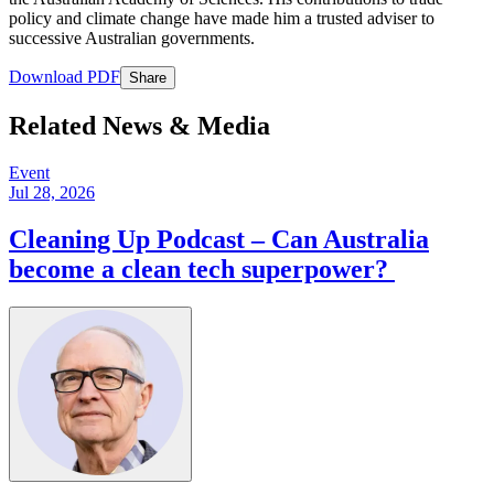
policy and climate change have made him a trusted adviser to
successive Australian governments.​​​​‌ ‍ ​‍​‍‌‍ ‌ ​‍‌‍‍‌‌‍‌ ‌‍‍‌‌‍ ‍​‍​‍​ ‍‍​‍​‍‌ ​ ‌‍​‌‌‍ ‍‌‍‍‌‌ ‌​‌ ‍‌​‍ ‍‌‍‍‌‌‍ ​‍​‍​‍ ​​‍​‍‌‍‍​‌ ​‍‌‍‌‌‌‍‌‍​‍​‍​ ‍‍​‍​‍‌‍‍​‌ ‌​‌ ‌​‌ ​​​ ‍‍​‍ ​‍ ‌‍ ​‌‍ ‌‍​ ‌‍​‌‌‍ ​‌‍‍​‌‍ ‌ ​ ‌ ‌​​ ‍‍​ ​ ​ ​ ​ ​ ​ ​ ​‍ ‌‍‍‌‌‍ ‍‌ ‌​‌‍‌‌‌‍ ‍‌ ‌​​‍ ‌‍‌‌‌‍‌​‌‍‍‌‌ ‌​​‍ ‌‍ ‌‌‍ ‌‍‌​‌‍‌‌​ ‌‌ ​​‌ ​‍‌‍‌‌‌ ​ ‌‍‌‌‌‍ ‍‌ ‌​‌‍​‌‌ ‌​‌‍‍‌‌‍ ‌‍ ‍​ ‍ ‌‍‍‌‌‍‌​​ ‌‌‍​‌​ ​ ‌‍‌‌‌‍​‌‌‍‌‍‌‍​‍​ ‌‌​ ​ ​‍ ‌‌‍​‌​ ‌‌​ ‌​​ ​‍​‍ ‌​ ‌​​ ​‌‌‍​‌​ ‌​​‍ ‌​ ‍​‌‍‌‍‌‍‌​‌‍‌‍​‍ ‌​ ​‍​ ​ ​ ‍​‌‍​ ‌‍​ ​ ‌‍​ ‍‌‌‍​‌​ ​ ‌‍‌​​ ​‍‌‍‌‌​ ‍ ‌ ‌​‌ ‍‌‌ ​​‌‍‌‌​ ‌‌‍​‌‌ ‌‌‌ ‌​‌‍‍​‌‍ ‌ ​‍​ ‍ ‌ ​​‌‍​‌‌ ‌​‌‍‍​​ ‌‌‍‌​‌‍‌‌‌ ​ ‌‍​ ‌ ​‍‌‍‍‌‌ ​​‌ ‌​‌‍‍‌‌‍ ‌‍ ‍​ ‌‍​‍‌‍​‌‌ ​ ‌‍‌‌‌‌‌‌‌ ​‍‌‍ ​​ ‌‌‍‍​‌ ‌​‌ ‌​‌ ​​​‍‌‌​ ​ ‌​​‌​‍‌‌​ ​‍‌​‌‍​‍‌‌​ ​‍‌​‌‍‌‍ ​‌‍ ‌‍​ ‌‍​‌‌‍ ​‌‍‍​‌‍ ‌ ​ ‌ ‌​​‍‌‌​ ​ ‌​​‌​ ​ ​ ​ ​ ​ ​ ​ ​‍‌‍‌‍‍‌‌‍‌​​ ‌‌‍​‌​ ​ ‌‍‌‌‌‍​‌‌‍‌‍‌‍​‍​ ‌‌​ ​ ​‍ ‌‌‍​‌​ ‌‌​ ‌​​ ​‍​‍ ‌​ ‌​​ ​‌‌‍​‌​ ‌​​‍ ‌​ ‍​‌‍‌‍‌‍‌​‌‍‌‍​‍ ‌​ ​‍​ ​ ​ ‍​‌‍​ ‌‍​ ​ ‌‍​ ‍‌‌‍​‌​ ​ ‌‍‌​​ ​‍‌‍‌‌​‍‌‍‌ ‌​‌ ‍‌‌ ​​‌‍‌‌​ ‌‌‍​‌‌ ‌‌‌ ‌​‌‍‍​‌‍ ‌ ​‍​‍‌‍‌ ​​‌‍​‌‌ ‌​‌‍‍​​ ‌‌‍‌​‌‍‌‌‌ ​ ‌‍​ ‌ ​‍‌‍‍‌‌ ​​‌ ‌​‌‍‍‌‌‍ ‌‍ ‍​‍‌‍‌ ​​‌‍‌‌‌ ​‍‌ ​ ‌ ​​‌‍‌‌‌‍​ ‌ ‌​‌‍‍‌‌ ‌‍‌‍‌‌​ ‌‌ ​​‌ ‌‌‌‍​‍‌‍ ​‌‍‍‌‌ ​ ‌‍‍​‌‍‌‌‌‍‌​​‍​‍‌ ‌
Download PDF​​​​‌ ‍ ​‍​‍‌‍ ‌ ​‍‌‍‍‌‌‍‌ ‌‍‍‌‌‍ ‍​‍​‍​ ‍‍​‍​‍‌ ​ ‌‍​‌‌‍ ‍‌‍‍‌‌ ‌​‌ ‍‌​‍ ‍‌‍‍‌‌‍ ​‍​‍​‍ ​​‍​‍‌‍‍​‌ ​‍‌‍‌‌‌‍‌‍​‍​‍​ ‍‍​‍​‍‌‍‍​‌ ‌​‌ ‌​‌ ​​​ ‍‍​‍ ​‍ ‌‍ ​‌‍ ‌‍​ ‌‍​‌‌‍ ​‌‍‍​‌‍ ‌ ​ ‌ ‌​​ ‍‍​ ​ ​ ​ ​ ​ ​ ​ ​‍ ‌‍‍‌‌‍ ‍‌ ‌​‌‍‌‌‌‍ ‍‌ ‌​​‍ ‌‍‌‌‌‍‌​‌‍‍‌‌ ‌​​‍ ‌‍ ‌‌‍ ‌‍‌​‌‍‌‌​ ‌‌ ​​‌ ​‍‌‍‌‌‌ ​ ‌‍‌‌‌‍ ‍‌ ‌​‌‍​‌‌ ‌​‌‍‍‌‌‍ ‌‍ ‍​ ‍ ‌‍‍‌‌‍‌​​ ‌‌‍‌‍‌‍‌​​ ​‍​ ​​​ ‌​‌‍​‍​ ​ ‌‍‌‍​‍ ‌​ ​ ​ ‌‍‌‍‌​​ ‍​​‍ ‌​ ‌​‌‍​‌​ ​‍​ ‌‍​‍ ‌‌‍​‍‌‍​‍‌‍​‍‌‍‌‍​‍ ‌​ ‌​‌‍​‌‌‍​‍​ ‍‌‌‍​‍​ ‌‌‌‍​‌​ ‌‍​ ‍‌​ ‍​​ ​ ​ ‍​​ ‍ ‌ ‌​‌ ‍‌‌ ​​‌‍‌‌​ ‌‌ ‌ ‌‍ ‌ ​‍‌‍‍ ​ ‍ ‌ ​​‌‍​‌‌ ‌​‌‍‍​​ ‌‌‍‌​‌‍ ‌ ‌ ‌‍ ‍‌‍ ​‌‍ ‌‍​‌‌‍‌​‌ ​ ‌​​‌‌‍ ‍‌‍‌​‌​ ​‌‍‍‌‌‍ ‍‌‍‍ ‌ ​ ​‍‌‌​ ‌‌‌​​‍‌‌ ‌‍‍ ‌‍‌‌‌ ‍‌​‍‌‌​ ​ ‌​‌​​‍‌‌​ ​ ‌​‌​​‍‌‌​ ​‍​ ​‍​ ‌‍​ ‌‍‌‍‌​​ ​ ​ ‌​‌‍​‌​ ​​‌‍‌‍‌‍‌‍‌‍‌​​ ​‍‌‍‌​​‍‌‌​ ​‍​ ​‍​‍‌‌​ ‌‌‌​‌​​‍ ‍‌ ‌​‌‍‍‌‌ ‌​‌‍ ​‌‍‌‌​ ‌‍​‍‌‍​‌‌ ​ ‌‍‌‌‌‌‌‌‌ ​‍‌‍ ​​ ‌‌‍‍​‌ ‌​‌ ‌​‌ ​​​‍‌‌​ ​ ‌​​‌​‍‌‌​ ​‍‌​‌‍​‍‌‌​ ​‍‌​‌‍‌‍ ​‌‍ ‌‍​ ‌‍​‌‌‍ ​‌‍‍​‌‍ ‌ ​ ‌ ‌​​‍‌‌​ ​ ‌​​‌​ ​ ​ ​ ​ ​ ​ ​ ​‍‌‍‌‍‍‌‌‍‌​​ ‌‌‍‌‍‌‍‌​​ ​‍​ ​​​ ‌​‌‍​‍​ ​ ‌‍‌‍​‍ ‌​ ​ ​ ‌‍‌‍‌​​ ‍​​‍ ‌​ ‌​‌‍​‌​ ​‍​ ‌‍​‍ ‌‌‍​‍‌‍​‍‌‍​‍‌‍‌‍​‍ ‌​ ‌​‌‍​‌‌‍​‍​ ‍‌‌‍​‍​ ‌‌‌‍​‌​ ‌‍​ ‍‌​ ‍​​ ​ ​ ‍​​‍‌‍‌ ‌​‌ ‍‌‌ ​​‌‍‌‌​ ‌‌ ‌ ‌‍ ‌ ​‍‌‍‍ ​‍‌‍‌ ​​‌‍​‌‌ ‌​‌‍‍​​ ‌‌‍‌​‌‍ ‌ ‌ ‌‍ ‍‌‍ ​‌‍ ‌‍​‌‌‍‌​‌ ​ ‌​​‌‌‍ ‍‌‍‌​‌​ ​‌‍‍‌‌‍ ‍‌‍‍ ‌ ​ ​‍‌‌​ ‌‌‌​​‍‌‌ ‌‍‍ ‌‍‌‌‌ ‍‌​‍‌‌​ ​ ‌​‌​​‍‌‌​ ​ ‌​‌​​‍‌‌​ ​‍​ ​‍​ ‌‍​ ‌‍‌‍‌​​ ​ ​ ‌​‌‍​‌​ ​​‌‍‌‍‌‍‌‍‌‍‌​​ ​‍‌‍‌​​‍‌‌​ ​‍​ ​‍​‍‌‌​ ‌‌‌​‌​​‍ ‍‌ ‌​‌‍‍‌‌ ‌​‌‍ ​‌‍‌‌​‍‌‍‌ ​​‌‍‌‌‌ ​‍‌ ​ ‌ ​​‌‍‌‌‌‍​ ‌ ‌​‌‍‍‌‌ ‌‍‌‍‌‌​ ‌‌ ​​‌ ‌‌‌‍​‍‌‍ ​‌‍‍‌‌ ​ ‌‍‍​‌‍‌‌‌‍‌​​‍​‍‌ ‌
Share
Related News & Media
Event
Jul 28, 2026
Cleaning Up Podcast – Can Australia
become a clean tech superpower? ​​​​‌ ‍ ​‍​‍‌‍ ‌ ​‍‌‍‍‌‌‍‌ ‌‍‍‌‌‍ ‍​‍​‍​ ‍‍​‍​‍‌ ​ ‌‍​‌‌‍ ‍‌‍‍‌‌ ‌​‌ ‍‌​‍ ‍‌‍‍‌‌‍ ​‍​‍​‍ ​​‍​‍‌‍‍​‌ ​‍‌‍‌‌‌‍‌‍​‍​‍​ ‍‍​‍​‍‌‍‍​‌ ‌​‌ ‌​‌ ​​​ ‍‍​‍ ​‍ ‌‍ ​‌‍ ‌‍​ ‌‍​‌‌‍ ​‌‍‍​‌‍ ‌ ​ ‌ ‌​​ ‍‍​ ​ ​ ​ ​ ​ ​ ​ ​‍ ‌‍‍‌‌‍ ‍‌ ‌​‌‍‌‌‌‍ ‍‌ ‌​​‍ ‌‍‌‌‌‍‌​‌‍‍‌‌ ‌​​‍ ‌‍ ‌‌‍ ‌‍‌​‌‍‌‌​ ‌‌ ​​‌ ​‍‌‍‌‌‌ ​ ‌‍‌‌‌‍ ‍‌ ‌​‌‍​‌‌ ‌​‌‍‍‌‌‍ ‌‍ ‍​ ‍ ‌‍‍‌‌‍‌​​ ‌​ ‌‍​ ‌‌‌‍​ ‌‍​ ​ ‍​​ ‌ ‌‍​ ​ ​ ​‍ ‌​ ​ ‌‍‌‌‌‍​ ‌‍​‌​‍ ‌​ ‌​​ ​‌‌‍‌​​ ‌ ​‍ ‌‌‍​‍‌‍‌​​ ​​​ ​​​‍ ‌‌‍‌‌‌‍​ ​ ‌​‌‍​ ‌‍​ ​ ‌ ​ ​‌‌‍​ ​ ​‌‌‍‌‌​ ‌​​ ‌‍​ ‍ ‌ ‌​‌ ‍‌‌ ​​‌‍‌‌​ ‌‌‍ ‍‌‍‌‌‌ ‌ ‌ ​ ​ ‍ ‌ ​​‌‍​‌‌ ‌​‌‍‍​​ ‌‌ ‌​‌‍‍‌‌ ‌​‌‍ ​‌‍‌‌​ ‌‍​‍‌‍​‌‌ ​ ‌‍‌‌‌‌‌‌‌ ​‍‌‍ ​​ ‌‌‍‍​‌ ‌​‌ ‌​‌ ​​​‍‌‌​ ​ ‌​​‌​‍‌‌​ ​‍‌​‌‍​‍‌‌​ ​‍‌​‌‍‌‍ ​‌‍ ‌‍​ ‌‍​‌‌‍ ​‌‍‍​‌‍ ‌ ​ ‌ ‌​​‍‌‌​ ​ ‌​​‌​ ​ ​ ​ ​ ​ ​ ​ ​‍‌‍‌‍‍‌‌‍‌​​ ‌​ ‌‍​ ‌‌‌‍​ ‌‍​ ​ ‍​​ ‌ ‌‍​ ​ ​ ​‍ ‌​ ​ ‌‍‌‌‌‍​ ‌‍​‌​‍ ‌​ ‌​​ ​‌‌‍‌​​ ‌ ​‍ ‌‌‍​‍‌‍‌​​ ​​​ ​​​‍ ‌‌‍‌‌‌‍​ ​ ‌​‌‍​ ‌‍​ ​ ‌ ​ ​‌‌‍​ ​ ​‌‌‍‌‌​ ‌​​ ‌‍​‍‌‍‌ ‌​‌ ‍‌‌ ​​‌‍‌‌​ ‌‌‍ ‍‌‍‌‌‌ ‌ ‌ ​ ​‍‌‍‌ ​​‌‍​‌‌ ‌​‌‍‍​​ ‌‌ ‌​‌‍‍‌‌ ‌​‌‍ ​‌‍‌‌​‍‌‍‌ ​​‌‍‌‌‌ ​‍‌ ​ ‌ ​​‌‍‌‌‌‍​ ‌ ‌​‌‍‍‌‌ ‌‍‌‍‌‌​ ‌‌ ​​‌ ‌‌‌‍​‍‌‍ ​‌‍‍‌‌ ​ ‌‍‍​‌‍‌‌‌‍‌​​‍​‍‌ ‌