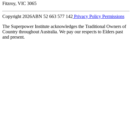
Fitzroy, VIC 3065
Copyright 2026
ABN 52 663 577 142
Privacy Policy
Permissions
The Superpower Institute acknowledges the Traditional Owners of
Country throughout Australia. We pay our respects to Elders past
and present.​​​​‌ ‍ ​‍​‍‌‍ ‌ ​‍‌‍‍‌‌‍‌ ‌‍‍‌‌‍ ‍​‍​‍​ ‍‍​‍​‍‌ ​ ‌‍​‌‌‍ ‍‌‍‍‌‌ ‌​‌ ‍‌​‍ ‍‌‍‍‌‌‍ ​‍​‍​‍ ​​‍​‍‌‍‍​‌ ​‍‌‍‌‌‌‍‌‍​‍​‍​ ‍‍​‍​‍‌‍‍​‌ ‌​‌ ‌​‌ ​​​ ‍‍​‍ ​‍ ‌‍ ​‌‍ ‌‍​ ‌‍​‌‌‍ ​‌‍‍​‌‍ ‌ ​ ‌ ‌​​ ‍‍​ ​ ​ ​ ​ ​ ​ ​ ​‍ ‌‍‍‌‌‍ ‍‌ ‌​‌‍‌‌‌‍ ‍‌ ‌​​‍ ‌‍‌‌‌‍‌​‌‍‍‌‌ ‌​​‍ ‌‍ ‌‌‍ ‌‍‌​‌‍‌‌​ ‌‌ ​​‌ ​‍‌‍‌‌‌ ​ ‌‍‌‌‌‍ ‍‌ ‌​‌‍​‌‌ ‌​‌‍‍‌‌‍ ‌‍ ‍​ ‍ ‌‍‍‌‌‍‌​​ ‌​ ​‍​ ‌‍​ ‌‌​ ‌‍​ ​​‌‍‌‌​ ‍​​ ​​​‍ ‌​ ‌ ​ ‌​​ ‌‍​ ‌‌​‍ ‌​ ‌​​ ‍​​ ​ ​ ‍‌​‍ ‌​ ‍​​ ‌‍​ ​‍​ ‍‌​‍ ‌​ ‌‌​ ‌‌​ ‌ ​ ​‍‌‍‌‍​ ‍​​ ​‍​ ‍‌​ ‌‌​ ‍​​ ​​‌‍‌‌​ ‍ ‌ ‌​‌ ‍‌‌ ​​‌‍‌‌​ ‌‌ ​ ‌‍‌‌‌ ‌​‌ ‌​‌‍‍‌‌‍ ‍‌‍‌ ‌ ​ ​ ‍ ‌ ​​‌‍​‌‌ ‌​‌‍‍​​ ‌‌‍​‌‌‍​ ‌‍‍ ‌‍ ‍‌‍ ‌ ‌ ‌‍ ​‌‍‌‌‌‍‌​‌‍‌ ‌‍‌‌‌‍ ‌‌‍‌‌‌‍ ‍‌ ‌​​ ‌‍​‍‌‍​‌‌ ​ ‌‍‌‌‌‌‌‌‌ ​‍‌‍ ​​ ‌‌‍‍​‌ ‌​‌ ‌​‌ ​​​‍‌‌​ ​ ‌​​‌​‍‌‌​ ​‍‌​‌‍​‍‌‌​ ​‍‌​‌‍‌‍ ​‌‍ ‌‍​ ‌‍​‌‌‍ ​‌‍‍​‌‍ ‌ ​ ‌ ‌​​‍‌‌​ ​ ‌​​‌​ ​ ​ ​ ​ ​ ​ ​ ​‍‌‍‌‍‍‌‌‍‌​​ ‌​ ​‍​ ‌‍​ ‌‌​ ‌‍​ ​​‌‍‌‌​ ‍​​ ​​​‍ ‌​ ‌ ​ ‌​​ ‌‍​ ‌‌​‍ ‌​ ‌​​ ‍​​ ​ ​ ‍‌​‍ ‌​ ‍​​ ‌‍​ ​‍​ ‍‌​‍ ‌​ ‌‌​ ‌‌​ ‌ ​ ​‍‌‍‌‍​ ‍​​ ​‍​ ‍‌​ ‌‌​ ‍​​ ​​‌‍‌‌​‍‌‍‌ ‌​‌ ‍‌‌ ​​‌‍‌‌​ ‌‌ ​ ‌‍‌‌‌ ‌​‌ ‌​‌‍‍‌‌‍ ‍‌‍‌ ‌ ​ ​‍‌‍‌ ​​‌‍​‌‌ ‌​‌‍‍​​ ‌‌‍​‌‌‍​ ‌‍‍ ‌‍ ‍‌‍ ‌ ‌ ‌‍ ​‌‍‌‌‌‍‌​‌‍‌ ‌‍‌‌‌‍ ‌‌‍‌‌‌‍ ‍‌ ‌​​‍‌‍‌ ​​‌‍‌‌‌ ​‍‌ ​ ‌ ​​‌‍‌‌‌‍​ ‌ ‌​‌‍‍‌‌ ‌‍‌‍‌‌​ ‌‌ ​​‌ ‌‌‌‍​‍‌‍ ​‌‍‍‌‌ ​ ‌‍‍​‌‍‌‌‌‍‌​​‍​‍‌ ‌