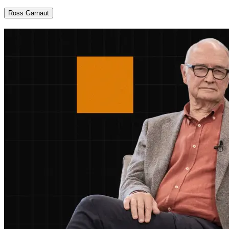
Ross Garnaut​​​​‌ ‍ ​‍​‍‌‍ ‌ ​‍‌‍‍‌‌‍‌ ‌‍‍‌‌‍ ‍​‍​‍​ ‍‍​‍​‍‌ ​ ‌‍​‌‌‍ ‍‌‍‍‌‌ ‌​‌ ‍‌​‍ ‍‌‍‍‌‌‍ ​‍​‍​‍ ​​‍​‍‌‍‍​‌ ​‍‌‍‌‌‌‍‌‍​‍​‍​ ‍‍​‍​‍‌‍‍​‌ ‌​‌ ‌​‌ ​​​ ‍‍​‍ ​‍ ‌‍ ​‌‍ ‌‍​ ‌‍​‌‌‍ ​‌‍‍​‌‍ ‌ ​ ‌ ‌​​ ‍‍​ ​ ​ ​ ​ ​ ​ ​ ​‍ ‌‍‍‌‌‍ ‍‌ ‌​‌‍‌‌‌‍ ‍‌ ‌​​‍ ‌‍‌‌‌‍‌​‌‍‍‌‌ ‌​​‍ ‌‍ ‌‌‍ ‌‍‌​‌‍‌‌​ ‌‌ ​​‌ ​‍‌‍‌‌‌ ​ ‌‍‌‌‌‍ ‍‌ ‌​‌‍​‌‌ ‌​‌‍‍‌‌‍ ‌‍ ‍​ ‍ ‌‍‍‌‌‍‌​​ ‌‌‍​‌​ ​ ‌‍‌‌‌‍​‌‌‍‌‍‌‍​‍​ ‌‌​ ​ ​‍ ‌‌‍​‌​ ‌‌​ ‌​​ ​‍​‍ ‌​ ‌​​ ​‌‌‍​‌​ ‌​​‍ ‌​ ‍​‌‍‌‍‌‍‌​‌‍‌‍​‍ ‌​ ​‍​ ​ ​ ‍​‌‍​ ‌‍​ ​ ‌‍​ ‍‌‌‍​‌​ ​ ‌‍‌​​ ​‍‌‍‌‌​ ‍ ‌ ‌​‌ ‍‌‌ ​​‌‍‌‌​ ‌‌‍​‌‌ ‌‌‌ ‌​‌‍‍​‌‍ ‌ ​‍​ ‍ ‌ ​​‌‍​‌‌ ‌​‌‍‍​​ ‌‌‍ ‍‌‍​‌‌‍ ‌‌‍‌‌​ ‌‍​‍‌‍​‌‌ ​ ‌‍‌‌‌‌‌‌‌ ​‍‌‍ ​​ ‌‌‍‍​‌ ‌​‌ ‌​‌ ​​​‍‌‌​ ​ ‌​​‌​‍‌‌​ ​‍‌​‌‍​‍‌‌​ ​‍‌​‌‍‌‍ ​‌‍ ‌‍​ ‌‍​‌‌‍ ​‌‍‍​‌‍ ‌ ​ ‌ ‌​​‍‌‌​ ​ ‌​​‌​ ​ ​ ​ ​ ​ ​ ​ ​‍‌‍‌‍‍‌‌‍‌​​ ‌‌‍​‌​ ​ ‌‍‌‌‌‍​‌‌‍‌‍‌‍​‍​ ‌‌​ ​ ​‍ ‌‌‍​‌​ ‌‌​ ‌​​ ​‍​‍ ‌​ ‌​​ ​‌‌‍​‌​ ‌​​‍ ‌​ ‍​‌‍‌‍‌‍‌​‌‍‌‍​‍ ‌​ ​‍​ ​ ​ ‍​‌‍​ ‌‍​ ​ ‌‍​ ‍‌‌‍​‌​ ​ ‌‍‌​​ ​‍‌‍‌‌​‍‌‍‌ ‌​‌ ‍‌‌ ​​‌‍‌‌​ ‌‌‍​‌‌ ‌‌‌ ‌​‌‍‍​‌‍ ‌ ​‍​‍‌‍‌ ​​‌‍​‌‌ ‌​‌‍‍​​ ‌‌‍ ‍‌‍​‌‌‍ ‌‌‍‌‌​‍‌‍‌ ​​‌‍‌‌‌ ​‍‌ ​ ‌ ​​‌‍‌‌‌‍​ ‌ ‌​‌‍‍‌‌ ‌‍‌‍‌‌​ ‌‌ ​​‌ ‌‌‌‍​‍‌‍ ​‌‍‍‌‌ ​ ‌‍‍​‌‍‌‌‌‍‌​​‍​‍‌ ‌