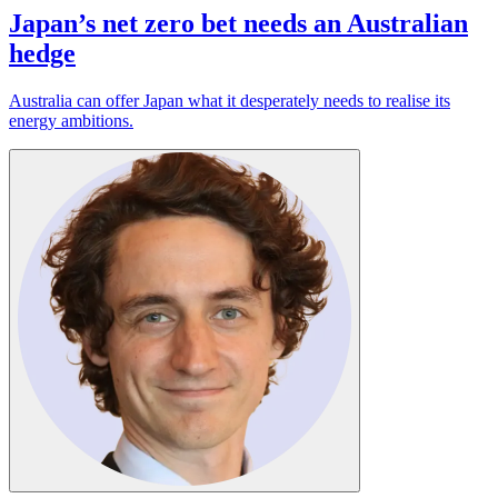
Japan’s net zero bet needs an Australian
hedge​​​​‌ ‍ ​‍​‍‌‍ ‌ ​‍‌‍‍‌‌‍‌ ‌‍‍‌‌‍ ‍​‍​‍​ ‍‍​‍​‍‌ ​ ‌‍​‌‌‍ ‍‌‍‍‌‌ ‌​‌ ‍‌​‍ ‍‌‍‍‌‌‍ ​‍​‍​‍ ​​‍​‍‌‍‍​‌ ​‍‌‍‌‌‌‍‌‍​‍​‍​ ‍‍​‍​‍‌‍‍​‌ ‌​‌ ‌​‌ ​​​ ‍‍​‍ ​‍ ‌‍ ​‌‍ ‌‍​ ‌‍​‌‌‍ ​‌‍‍​‌‍ ‌ ​ ‌ ‌​​ ‍‍​ ​ ​ ​ ​ ​ ​ ​ ​‍ ‌‍‍‌‌‍ ‍‌ ‌​‌‍‌‌‌‍ ‍‌ ‌​​‍ ‌‍‌‌‌‍‌​‌‍‍‌‌ ‌​​‍ ‌‍ ‌‌‍ ‌‍‌​‌‍‌‌​ ‌‌ ​​‌ ​‍‌‍‌‌‌ ​ ‌‍‌‌‌‍ ‍‌ ‌​‌‍​‌‌ ‌​‌‍‍‌‌‍ ‌‍ ‍​ ‍ ‌‍‍‌‌‍‌​​ ‌‌‍‌‍​ ‌‌​ ‌​​ ‌ ‌‍‌​​ ‌​‌‍​‍​ ​​​‍ ‌​ ‌ ​ ‍​‌‍‌​‌‍​‌​‍ ‌​ ‌​​ ​​​ ​‍‌‍‌‍​‍ ‌​ ‍‌​ ‍‌‌‍​‍​ ‌ ​‍ ‌‌‍​ ​ ‌ ‌‍‌‍‌‍‌​​ ​‌‌‍​‌​ ‌‍​ ​​‌‍​‍‌‍‌​‌‍​ ​ ​​​ ‍ ‌ ‌​‌ ‍‌‌ ​​‌‍‌‌​ ‌‌‍ ‍‌‍‌‌‌ ‌ ‌ ​ ​ ‍ ‌ ​​‌‍​‌‌ ‌​‌‍‍​​ ‌‌ ‌​‌‍‍‌‌ ‌​‌‍ ​‌‍‌‌​ ‌‍​‍‌‍​‌‌ ​ ‌‍‌‌‌‌‌‌‌ ​‍‌‍ ​​ ‌‌‍‍​‌ ‌​‌ ‌​‌ ​​​‍‌‌​ ​ ‌​​‌​‍‌‌​ ​‍‌​‌‍​‍‌‌​ ​‍‌​‌‍‌‍ ​‌‍ ‌‍​ ‌‍​‌‌‍ ​‌‍‍​‌‍ ‌ ​ ‌ ‌​​‍‌‌​ ​ ‌​​‌​ ​ ​ ​ ​ ​ ​ ​ ​‍‌‍‌‍‍‌‌‍‌​​ ‌‌‍‌‍​ ‌‌​ ‌​​ ‌ ‌‍‌​​ ‌​‌‍​‍​ ​​​‍ ‌​ ‌ ​ ‍​‌‍‌​‌‍​‌​‍ ‌​ ‌​​ ​​​ ​‍‌‍‌‍​‍ ‌​ ‍‌​ ‍‌‌‍​‍​ ‌ ​‍ ‌‌‍​ ​ ‌ ‌‍‌‍‌‍‌​​ ​‌‌‍​‌​ ‌‍​ ​​‌‍​‍‌‍‌​‌‍​ ​ ​​​‍‌‍‌ ‌​‌ ‍‌‌ ​​‌‍‌‌​ ‌‌‍ ‍‌‍‌‌‌ ‌ ‌ ​ ​‍‌‍‌ ​​‌‍​‌‌ ‌​‌‍‍​​ ‌‌ ‌​‌‍‍‌‌ ‌​‌‍ ​‌‍‌‌​‍‌‍‌ ​​‌‍‌‌‌ ​‍‌ ​ ‌ ​​‌‍‌‌‌‍​ ‌ ‌​‌‍‍‌‌ ‌‍‌‍‌‌​ ‌‌ ​​‌ ‌‌‌‍​‍‌‍ ​‌‍‍‌‌ ​ ‌‍‍​‌‍‌‌‌‍‌​​‍​‍‌ ‌
Australia can offer Japan what it desperately needs to realise its
energy ambitions.​​​​‌ ‍ ​‍​‍‌‍ ‌ ​‍‌‍‍‌‌‍‌ ‌‍‍‌‌‍ ‍​‍​‍​ ‍‍​‍​‍‌ ​ ‌‍​‌‌‍ ‍‌‍‍‌‌ ‌​‌ ‍‌​‍ ‍‌‍‍‌‌‍ ​‍​‍​‍ ​​‍​‍‌‍‍​‌ ​‍‌‍‌‌‌‍‌‍​‍​‍​ ‍‍​‍​‍‌‍‍​‌ ‌​‌ ‌​‌ ​​​ ‍‍​‍ ​‍ ‌‍ ​‌‍ ‌‍​ ‌‍​‌‌‍ ​‌‍‍​‌‍ ‌ ​ ‌ ‌​​ ‍‍​ ​ ​ ​ ​ ​ ​ ​ ​‍ ‌‍‍‌‌‍ ‍‌ ‌​‌‍‌‌‌‍ ‍‌ ‌​​‍ ‌‍‌‌‌‍‌​‌‍‍‌‌ ‌​​‍ ‌‍ ‌‌‍ ‌‍‌​‌‍‌‌​ ‌‌ ​​‌ ​‍‌‍‌‌‌ ​ ‌‍‌‌‌‍ ‍‌ ‌​‌‍​‌‌ ‌​‌‍‍‌‌‍ ‌‍ ‍​ ‍ ‌‍‍‌‌‍‌​​ ‌‌‍‌‍​ ‌‌​ ‌​​ ‌ ‌‍‌​​ ‌​‌‍​‍​ ​​​‍ ‌​ ‌ ​ ‍​‌‍‌​‌‍​‌​‍ ‌​ ‌​​ ​​​ ​‍‌‍‌‍​‍ ‌​ ‍‌​ ‍‌‌‍​‍​ ‌ ​‍ ‌‌‍​ ​ ‌ ‌‍‌‍‌‍‌​​ ​‌‌‍​‌​ ‌‍​ ​​‌‍​‍‌‍‌​‌‍​ ​ ​​​ ‍ ‌ ‌​‌ ‍‌‌ ​​‌‍‌‌​ ‌‌‍ ‍‌‍‌‌‌ ‌ ‌ ​ ​ ‍ ‌ ​​‌‍​‌‌ ‌​‌‍‍​​ ‌‌‍‌​‌‍‌‌‌ ​ ‌‍​ ‌ ​‍‌‍‍‌‌ ​​‌ ‌​‌‍‍‌‌‍ ‌‍ ‍​‍‌‌​ ‌‌‌​​‍‌‌ ‌‍‍ ‌‍‌‌‌ ‍‌​‍‌‌​ ​ ‌​‌​​‍‌‌​ ​ ‌​‌​​‍‌‌​ ​‍​ ​‍‌‍‌‍​ ‍‌​ ‌ ​ ‍‌‌‍​‌​ ​‍​ ‍​​ ‌‌‌‍‌​‌‍‌​‌‍​‌​ ​‌​‍‌‌​ ​‍​ ​‍​‍‌‌​ ‌‌‌​‌​​‍ ‍‌‍​ ‌‍‍​‌‍‍‌‌‍ ​‌‍‌​‌ ​‍‌‍‌‌‌‍ ‍​‍‌‌​ ‌‌‌​​‍‌‌ ‌‍‍ ‌‍‌‌‌ ‍‌​‍‌‌​ ​ ‌​‌​​‍‌‌​ ​ ‌​‌​​‍‌‌​ ​‍​ ​‍‌‍‌‍‌‍‌‌‌‍​‌​ ​‌​ ‍​‌‍​‌​ ‌‌‌‍‌‍‌‍​‍‌‍‌‍‌‍‌​​ ​​​‍‌‌​ ​‍​ ​‍​‍‌‌​ ‌‌‌​‌​​‍ ‍‌ ‌​‌‍‌‌‌ ‍​‌ ‌​​ ‌‍​‍‌‍​‌‌ ​ ‌‍‌‌‌‌‌‌‌ ​‍‌‍ ​​ ‌‌‍‍​‌ ‌​‌ ‌​‌ ​​​‍‌‌​ ​ ‌​​‌​‍‌‌​ ​‍‌​‌‍​‍‌‌​ ​‍‌​‌‍‌‍ ​‌‍ ‌‍​ ‌‍​‌‌‍ ​‌‍‍​‌‍ ‌ ​ ‌ ‌​​‍‌‌​ ​ ‌​​‌​ ​ ​ ​ ​ ​ ​ ​ ​‍‌‍‌‍‍‌‌‍‌​​ ‌‌‍‌‍​ ‌‌​ ‌​​ ‌ ‌‍‌​​ ‌​‌‍​‍​ ​​​‍ ‌​ ‌ ​ ‍​‌‍‌​‌‍​‌​‍ ‌​ ‌​​ ​​​ ​‍‌‍‌‍​‍ ‌​ ‍‌​ ‍‌‌‍​‍​ ‌ ​‍ ‌‌‍​ ​ ‌ ‌‍‌‍‌‍‌​​ ​‌‌‍​‌​ ‌‍​ ​​‌‍​‍‌‍‌​‌‍​ ​ ​​​‍‌‍‌ ‌​‌ ‍‌‌ ​​‌‍‌‌​ ‌‌‍ ‍‌‍‌‌‌ ‌ ‌ ​ ​‍‌‍‌ ​​‌‍​‌‌ ‌​‌‍‍​​ ‌‌‍‌​‌‍‌‌‌ ​ ‌‍​ ‌ ​‍‌‍‍‌‌ ​​‌ ‌​‌‍‍‌‌‍ ‌‍ ‍​‍‌‌​ ‌‌‌​​‍‌‌ ‌‍‍ ‌‍‌‌‌ ‍‌​‍‌‌​ ​ ‌​‌​​‍‌‌​ ​ ‌​‌​​‍‌‌​ ​‍​ ​‍‌‍‌‍​ ‍‌​ ‌ ​ ‍‌‌‍​‌​ ​‍​ ‍​​ ‌‌‌‍‌​‌‍‌​‌‍​‌​ ​‌​‍‌‌​ ​‍​ ​‍​‍‌‌​ ‌‌‌​‌​​‍ ‍‌‍​ ‌‍‍​‌‍‍‌‌‍ ​‌‍‌​‌ ​‍‌‍‌‌‌‍ ‍​‍‌‌​ ‌‌‌​​‍‌‌ ‌‍‍ ‌‍‌‌‌ ‍‌​‍‌‌​ ​ ‌​‌​​‍‌‌​ ​ ‌​‌​​‍‌‌​ ​‍​ ​‍‌‍‌‍‌‍‌‌‌‍​‌​ ​‌​ ‍​‌‍​‌​ ‌‌‌‍‌‍‌‍​‍‌‍‌‍‌‍‌​​ ​​​‍‌‌​ ​‍​ ​‍​‍‌‌​ ‌‌‌​‌​​‍ ‍‌ ‌​‌‍‌‌‌ ‍​‌ ‌​​‍‌‍‌ ​​‌‍‌‌‌ ​‍‌ ​ ‌ ​​‌‍‌‌‌‍​ ‌ ‌​‌‍‍‌‌ ‌‍‌‍‌‌​ ‌‌ ​​‌ ‌‌‌‍​‍‌‍ ​‌‍‍‌‌ ​ ‌‍‍​‌‍‌‌‌‍‌​​‍​‍‌ ‌