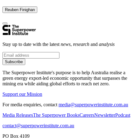
Reuben Finighan​​​​‌ ‍ ​‍​‍‌‍ ‌ ​‍‌‍‍‌‌‍‌ ‌‍‍‌‌‍ ‍​‍​‍​ ‍‍​‍​‍‌ ​ ‌‍​‌‌‍ ‍‌‍‍‌‌ ‌​‌ ‍‌​‍ ‍‌‍‍‌‌‍ ​‍​‍​‍ ​​‍​‍‌‍‍​‌ ​‍‌‍‌‌‌‍‌‍​‍​‍​ ‍‍​‍​‍‌‍‍​‌ ‌​‌ ‌​‌ ​​​ ‍‍​‍ ​‍ ‌‍ ​‌‍ ‌‍​ ‌‍​‌‌‍ ​‌‍‍​‌‍ ‌ ​ ‌ ‌​​ ‍‍​ ​ ​ ​ ​ ​ ​ ​ ​‍ ‌‍‍‌‌‍ ‍‌ ‌​‌‍‌‌‌‍ ‍‌ ‌​​‍ ‌‍‌‌‌‍‌​‌‍‍‌‌ ‌​​‍ ‌‍ ‌‌‍ ‌‍‌​‌‍‌‌​ ‌‌ ​​‌ ​‍‌‍‌‌‌ ​ ‌‍‌‌‌‍ ‍‌ ‌​‌‍​‌‌ ‌​‌‍‍‌‌‍ ‌‍ ‍​ ‍ ‌‍‍‌‌‍‌​​ ‌​ ‌​​ ‍​​ ‌‌‌‍​ ​ ​‍​ ‌ ​ ‌ ​ ‌​​‍ ‌​ ​ ​ ​‌​ ​ ​ ​ ​‍ ‌​ ‌​‌‍​ ​ ​ ​ ‌​​‍ ‌‌‍​‍​ ‍​​ ​‌‌‍​‍​‍ ‌​ ‌‌​ ‌ ​ ​‌​ ‍‌​ ​‌‌‍‌​‌‍​‍​ ‌‍​ ‌​‌‍​‌‌‍‌‌‌‍‌​​ ‍ ‌ ‌​‌ ‍‌‌ ​​‌‍‌‌​ ‌‌‍​‌‌ ‌‌‌ ‌​‌‍‍​‌‍ ‌ ​‍​ ‍ ‌ ​​‌‍​‌‌ ‌​‌‍‍​​ ‌‌‍ ‍‌‍​‌‌‍ ‌‌‍‌‌​ ‌‍​‍‌‍​‌‌ ​ ‌‍‌‌‌‌‌‌‌ ​‍‌‍ ​​ ‌‌‍‍​‌ ‌​‌ ‌​‌ ​​​‍‌‌​ ​ ‌​​‌​‍‌‌​ ​‍‌​‌‍​‍‌‌​ ​‍‌​‌‍‌‍ ​‌‍ ‌‍​ ‌‍​‌‌‍ ​‌‍‍​‌‍ ‌ ​ ‌ ‌​​‍‌‌​ ​ ‌​​‌​ ​ ​ ​ ​ ​ ​ ​ ​‍‌‍‌‍‍‌‌‍‌​​ ‌​ ‌​​ ‍​​ ‌‌‌‍​ ​ ​‍​ ‌ ​ ‌ ​ ‌​​‍ ‌​ ​ ​ ​‌​ ​ ​ ​ ​‍ ‌​ ‌​‌‍​ ​ ​ ​ ‌​​‍ ‌‌‍​‍​ ‍​​ ​‌‌‍​‍​‍ ‌​ ‌‌​ ‌ ​ ​‌​ ‍‌​ ​‌‌‍‌​‌‍​‍​ ‌‍​ ‌​‌‍​‌‌‍‌‌‌‍‌​​‍‌‍‌ ‌​‌ ‍‌‌ ​​‌‍‌‌​ ‌‌‍​‌‌ ‌‌‌ ‌​‌‍‍​‌‍ ‌ ​‍​‍‌‍‌ ​​‌‍​‌‌ ‌​‌‍‍​​ ‌‌‍ ‍‌‍​‌‌‍ ‌‌‍‌‌​‍‌‍‌ ​​‌‍‌‌‌ ​‍‌ ​ ‌ ​​‌‍‌‌‌‍​ ‌ ‌​‌‍‍‌‌ ‌‍‌‍‌‌​ ‌‌ ​​‌ ‌‌‌‍​‍‌‍ ​‌‍‍‌‌ ​ ‌‍‍​‌‍‌‌‌‍‌​​‍​‍‌ ‌
Stay up to date with the latest
news
,
research
and
analysis
Subscribe
The Superpower Institute's purpose is to help Australia realise a
green energy export-led economic opportunity that surpasses the
mining era while aiding global efforts to reach net zero.​​​​‌ ‍ ​‍​‍‌‍ ‌ ​‍‌‍‍‌‌‍‌ ‌‍‍‌‌‍ ‍​‍​‍​ ‍‍​‍​‍‌ ​ ‌‍​‌‌‍ ‍‌‍‍‌‌ ‌​‌ ‍‌​‍ ‍‌‍‍‌‌‍ ​‍​‍​‍ ​​‍​‍‌‍‍​‌ ​‍‌‍‌‌‌‍‌‍​‍​‍​ ‍‍​‍​‍‌‍‍​‌ ‌​‌ ‌​‌ ​​​ ‍‍​‍ ​‍ ‌‍ ​‌‍ ‌‍​ ‌‍​‌‌‍ ​‌‍‍​‌‍ ‌ ​ ‌ ‌​​ ‍‍​ ​ ​ ​ ​ ​ ​ ​ ​‍ ‌‍‍‌‌‍ ‍‌ ‌​‌‍‌‌‌‍ ‍‌ ‌​​‍ ‌‍‌‌‌‍‌​‌‍‍‌‌ ‌​​‍ ‌‍ ‌‌‍ ‌‍‌​‌‍‌‌​ ‌‌ ​​‌ ​‍‌‍‌‌‌ ​ ‌‍‌‌‌‍ ‍‌ ‌​‌‍​‌‌ ‌​‌‍‍‌‌‍ ‌‍ ‍​ ‍ ‌‍‍‌‌‍‌​​ ‌​ ​‍​ ‌‍​ ‌‌​ ‌‍​ ​​‌‍‌‌​ ‍​​ ​​​‍ ‌​ ‌ ​ ‌​​ ‌‍​ ‌‌​‍ ‌​ ‌​​ ‍​​ ​ ​ ‍‌​‍ ‌​ ‍​​ ‌‍​ ​‍​ ‍‌​‍ ‌​ ‌‌​ ‌‌​ ‌ ​ ​‍‌‍‌‍​ ‍​​ ​‍​ ‍‌​ ‌‌​ ‍​​ ​​‌‍‌‌​ ‍ ‌ ‌​‌ ‍‌‌ ​​‌‍‌‌​ ‌‌ ​ ‌‍‌‌‌ ‌​‌ ‌​‌‍‍‌‌‍ ‍‌‍‌ ‌ ​ ​ ‍ ‌ ​​‌‍​‌‌ ‌​‌‍‍​​ ‌‌‍‌‍‌‍ ‌‍ ‌ ‌​‌‍‌‌‌ ​‍‌‌‌​‌‍‌‌‌ ‍​‌ ‌​​ ‌‍​‍‌‍​‌‌ ​ ‌‍‌‌‌‌‌‌‌ ​‍‌‍ ​​ ‌‌‍‍​‌ ‌​‌ ‌​‌ ​​​‍‌‌​ ​ ‌​​‌​‍‌‌​ ​‍‌​‌‍​‍‌‌​ ​‍‌​‌‍‌‍ ​‌‍ ‌‍​ ‌‍​‌‌‍ ​‌‍‍​‌‍ ‌ ​ ‌ ‌​​‍‌‌​ ​ ‌​​‌​ ​ ​ ​ ​ ​ ​ ​ ​‍‌‍‌‍‍‌‌‍‌​​ ‌​ ​‍​ ‌‍​ ‌‌​ ‌‍​ ​​‌‍‌‌​ ‍​​ ​​​‍ ‌​ ‌ ​ ‌​​ ‌‍​ ‌‌​‍ ‌​ ‌​​ ‍​​ ​ ​ ‍‌​‍ ‌​ ‍​​ ‌‍​ ​‍​ ‍‌​‍ ‌​ ‌‌​ ‌‌​ ‌ ​ ​‍‌‍‌‍​ ‍​​ ​‍​ ‍‌​ ‌‌​ ‍​​ ​​‌‍‌‌​‍‌‍‌ ‌​‌ ‍‌‌ ​​‌‍‌‌​ ‌‌ ​ ‌‍‌‌‌ ‌​‌ ‌​‌‍‍‌‌‍ ‍‌‍‌ ‌ ​ ​‍‌‍‌ ​​‌‍​‌‌ ‌​‌‍‍​​ ‌‌‍‌‍‌‍ ‌‍ ‌ ‌​‌‍‌‌‌ ​‍‌‌‌​‌‍‌‌‌ ‍​‌ ‌​​‍‌‍‌ ​​‌‍‌‌‌ ​‍‌ ​ ‌ ​​‌‍‌‌‌‍​ ‌ ‌​‌‍‍‌‌ ‌‍‌‍‌‌​ ‌‌ ​​‌ ‌‌‌‍​‍‌‍ ​‌‍‍‌‌ ​ ‌‍‍​‌‍‌‌‌‍‌​​‍​‍‌ ‌
Support our Mission
For media enquiries, contact
media@superpowerinstitute.com.au
Media Releases​​​​‌ ‍ ​‍​‍‌‍ ‌ ​‍‌‍‍‌‌‍‌ ‌‍‍‌‌‍ ‍​‍​‍​ ‍‍​‍​‍‌ ​ ‌‍​‌‌‍ ‍‌‍‍‌‌ ‌​‌ ‍‌​‍ ‍‌‍‍‌‌‍ ​‍​‍​‍ ​​‍​‍‌‍‍​‌ ​‍‌‍‌‌‌‍‌‍​‍​‍​ ‍‍​‍​‍‌‍‍​‌ ‌​‌ ‌​‌ ​​​ ‍‍​‍ ​‍ ‌‍ ​‌‍ ‌‍​ ‌‍​‌‌‍ ​‌‍‍​‌‍ ‌ ​ ‌ ‌​​ ‍‍​ ​ ​ ​ ​ ​ ​ ​ ​‍ ‌‍‍‌‌‍ ‍‌ ‌​‌‍‌‌‌‍ ‍‌ ‌​​‍ ‌‍‌‌‌‍‌​‌‍‍‌‌ ‌​​‍ ‌‍ ‌‌‍ ‌‍‌​‌‍‌‌​ ‌‌ ​​‌ ​‍‌‍‌‌‌ ​ ‌‍‌‌‌‍ ‍‌ ‌​‌‍​‌‌ ‌​‌‍‍‌‌‍ ‌‍ ‍​ ‍ ‌‍‍‌‌‍‌​​ ‌​ ​‍​ ‌‍​ ‌‌​ ‌‍​ ​​‌‍‌‌​ ‍​​ ​​​‍ ‌​ ‌ ​ ‌​​ ‌‍​ ‌‌​‍ ‌​ ‌​​ ‍​​ ​ ​ ‍‌​‍ ‌​ ‍​​ ‌‍​ ​‍​ ‍‌​‍ ‌​ ‌‌​ ‌‌​ ‌ ​ ​‍‌‍‌‍​ ‍​​ ​‍​ ‍‌​ ‌‌​ ‍​​ ​​‌‍‌‌​ ‍ ‌ ‌​‌ ‍‌‌ ​​‌‍‌‌​ ‌‌ ​ ‌‍‌‌‌ ‌​‌ ‌​‌‍‍‌‌‍ ‍‌‍‌ ‌ ​ ​ ‍ ‌ ​​‌‍​‌‌ ‌​‌‍‍​​ ‌‌‍‌‍‌‍ ‌‍ ‌ ‌​‌‍‌‌‌ ​‍‌​ ‌‌‍‌‌‌‍ ‍‌ ‌‌‌​‍‌‌ ‌​‌‍‌‌‌‍ ‌‌ ​ ​‍‌‌​ ‌‌‌​​‍‌‌ ‌‍‍ ‌‍‌‌‌ ‍‌​‍‌‌​ ​ ‌​‌​​‍‌‌​ ​ ‌​‌​​‍‌‌​ ​‍​ ​‍‌‍​ ‌‍​‌​ ‌​​ ​​​ ‍‌‌‍‌​​ ​‍​ ‌‍‌‍​ ​ ‌ ‌‍‌‌​ ‌‌​‍‌‌​ ​‍​ ​‍​‍‌‌​ ‌‌‌​‌​​‍ ‍‌‍ ​‌‍​‌‌‍​‍‌‍‌‌‌‍ ​​ ‌‍​‍‌‍​‌‌ ​ ‌‍‌‌‌‌‌‌‌ ​‍‌‍ ​​ ‌‌‍‍​‌ ‌​‌ ‌​‌ ​​​‍‌‌​ ​ ‌​​‌​‍‌‌​ ​‍‌​‌‍​‍‌‌​ ​‍‌​‌‍‌‍ ​‌‍ ‌‍​ ‌‍​‌‌‍ ​‌‍‍​‌‍ ‌ ​ ‌ ‌​​‍‌‌​ ​ ‌​​‌​ ​ ​ ​ ​ ​ ​ ​ ​‍‌‍‌‍‍‌‌‍‌​​ ‌​ ​‍​ ‌‍​ ‌‌​ ‌‍​ ​​‌‍‌‌​ ‍​​ ​​​‍ ‌​ ‌ ​ ‌​​ ‌‍​ ‌‌​‍ ‌​ ‌​​ ‍​​ ​ ​ ‍‌​‍ ‌​ ‍​​ ‌‍​ ​‍​ ‍‌​‍ ‌​ ‌‌​ ‌‌​ ‌ ​ ​‍‌‍‌‍​ ‍​​ ​‍​ ‍‌​ ‌‌​ ‍​​ ​​‌‍‌‌​‍‌‍‌ ‌​‌ ‍‌‌ ​​‌‍‌‌​ ‌‌ ​ ‌‍‌‌‌ ‌​‌ ‌​‌‍‍‌‌‍ ‍‌‍‌ ‌ ​ ​‍‌‍‌ ​​‌‍​‌‌ ‌​‌‍‍​​ ‌‌‍‌‍‌‍ ‌‍ ‌ ‌​‌‍‌‌‌ ​‍‌​ ‌‌‍‌‌‌‍ ‍‌ ‌‌‌​‍‌‌ ‌​‌‍‌‌‌‍ ‌‌ ​ ​‍‌‌​ ‌‌‌​​‍‌‌ ‌‍‍ ‌‍‌‌‌ ‍‌​‍‌‌​ ​ ‌​‌​​‍‌‌​ ​ ‌​‌​​‍‌‌​ ​‍​ ​‍‌‍​ ‌‍​‌​ ‌​​ ​​​ ‍‌‌‍‌​​ ​‍​ ‌‍‌‍​ ​ ‌ ‌‍‌‌​ ‌‌​‍‌‌​ ​‍​ ​‍​‍‌‌​ ‌‌‌​‌​​‍ ‍‌‍ ​‌‍​‌‌‍​‍‌‍‌‌‌‍ ​​‍‌‍‌ ​​‌‍‌‌‌ ​‍‌ ​ ‌ ​​‌‍‌‌‌‍​ ‌ ‌​‌‍‍‌‌ ‌‍‌‍‌‌​ ‌‌ ​​‌ ‌‌‌‍​‍‌‍ ​‌‍‍‌‌ ​ ‌‍‍​‌‍‌‌‌‍‌​​‍​‍‌ ‌
The Superpower Books​​​​‌ ‍ ​‍​‍‌‍ ‌ ​‍‌‍‍‌‌‍‌ ‌‍‍‌‌‍ ‍​‍​‍​ ‍‍​‍​‍‌ ​ ‌‍​‌‌‍ ‍‌‍‍‌‌ ‌​‌ ‍‌​‍ ‍‌‍‍‌‌‍ ​‍​‍​‍ ​​‍​‍‌‍‍​‌ ​‍‌‍‌‌‌‍‌‍​‍​‍​ ‍‍​‍​‍‌‍‍​‌ ‌​‌ ‌​‌ ​​​ ‍‍​‍ ​‍ ‌‍ ​‌‍ ‌‍​ ‌‍​‌‌‍ ​‌‍‍​‌‍ ‌ ​ ‌ ‌​​ ‍‍​ ​ ​ ​ ​ ​ ​ ​ ​‍ ‌‍‍‌‌‍ ‍‌ ‌​‌‍‌‌‌‍ ‍‌ ‌​​‍ ‌‍‌‌‌‍‌​‌‍‍‌‌ ‌​​‍ ‌‍ ‌‌‍ ‌‍‌​‌‍‌‌​ ‌‌ ​​‌ ​‍‌‍‌‌‌ ​ ‌‍‌‌‌‍ ‍‌ ‌​‌‍​‌‌ ‌​‌‍‍‌‌‍ ‌‍ ‍​ ‍ ‌‍‍‌‌‍‌​​ ‌​ ​‍​ ‌‍​ ‌‌​ ‌‍​ ​​‌‍‌‌​ ‍​​ ​​​‍ ‌​ ‌ ​ ‌​​ ‌‍​ ‌‌​‍ ‌​ ‌​​ ‍​​ ​ ​ ‍‌​‍ ‌​ ‍​​ ‌‍​ ​‍​ ‍‌​‍ ‌​ ‌‌​ ‌‌​ ‌ ​ ​‍‌‍‌‍​ ‍​​ ​‍​ ‍‌​ ‌‌​ ‍​​ ​​‌‍‌‌​ ‍ ‌ ‌​‌ ‍‌‌ ​​‌‍‌‌​ ‌‌ ​ ‌‍‌‌‌ ‌​‌ ‌​‌‍‍‌‌‍ ‍‌‍‌ ‌ ​ ​ ‍ ‌ ​​‌‍​‌‌ ‌​‌‍‍​​ ‌‌‍‌‍‌‍ ‌‍ ‌ ‌​‌‍‌‌‌ ​‍‌​ ‌‌‍‌‌‌‍ ‍‌ ‌‌‌​‍‌‌ ‌​‌‍‌‌‌‍ ‌‌ ​ ​‍‌‌​ ‌‌‌​​‍‌‌ ‌‍‍ ‌‍‌‌‌ ‍‌​‍‌‌​ ​ ‌​‌​​‍‌‌​ ​ ‌​‌​​‍‌‌​ ​‍​ ​‍​ ‌‍​ ‌ ​ ‌‌​ ​​​ ​‍​ ‌​‌‍‌​​ ‍​‌‍‌‌​ ‌‌‌‍‌‌​ ‍​​‍‌‌​ ​‍​ ​‍​‍‌‌​ ‌‌‌​‌​​‍ ‍‌‍ ​‌‍​‌‌‍​‍‌‍‌‌‌‍ ​​ ‌‍​‍‌‍​‌‌ ​ ‌‍‌‌‌‌‌‌‌ ​‍‌‍ ​​ ‌‌‍‍​‌ ‌​‌ ‌​‌ ​​​‍‌‌​ ​ ‌​​‌​‍‌‌​ ​‍‌​‌‍​‍‌‌​ ​‍‌​‌‍‌‍ ​‌‍ ‌‍​ ‌‍​‌‌‍ ​‌‍‍​‌‍ ‌ ​ ‌ ‌​​‍‌‌​ ​ ‌​​‌​ ​ ​ ​ ​ ​ ​ ​ ​‍‌‍‌‍‍‌‌‍‌​​ ‌​ ​‍​ ‌‍​ ‌‌​ ‌‍​ ​​‌‍‌‌​ ‍​​ ​​​‍ ‌​ ‌ ​ ‌​​ ‌‍​ ‌‌​‍ ‌​ ‌​​ ‍​​ ​ ​ ‍‌​‍ ‌​ ‍​​ ‌‍​ ​‍​ ‍‌​‍ ‌​ ‌‌​ ‌‌​ ‌ ​ ​‍‌‍‌‍​ ‍​​ ​‍​ ‍‌​ ‌‌​ ‍​​ ​​‌‍‌‌​‍‌‍‌ ‌​‌ ‍‌‌ ​​‌‍‌‌​ ‌‌ ​ ‌‍‌‌‌ ‌​‌ ‌​‌‍‍‌‌‍ ‍‌‍‌ ‌ ​ ​‍‌‍‌ ​​‌‍​‌‌ ‌​‌‍‍​​ ‌‌‍‌‍‌‍ ‌‍ ‌ ‌​‌‍‌‌‌ ​‍‌​ ‌‌‍‌‌‌‍ ‍‌ ‌‌‌​‍‌‌ ‌​‌‍‌‌‌‍ ‌‌ ​ ​‍‌‌​ ‌‌‌​​‍‌‌ ‌‍‍ ‌‍‌‌‌ ‍‌​‍‌‌​ ​ ‌​‌​​‍‌‌​ ​ ‌​‌​​‍‌‌​ ​‍​ ​‍​ ‌‍​ ‌ ​ ‌‌​ ​​​ ​‍​ ‌​‌‍‌​​ ‍​‌‍‌‌​ ‌‌‌‍‌‌​ ‍​​‍‌‌​ ​‍​ ​‍​‍‌‌​ ‌‌‌​‌​​‍ ‍‌‍ ​‌‍​‌‌‍​‍‌‍‌‌‌‍ ​​‍‌‍‌ ​​‌‍‌‌‌ ​‍‌ ​ ‌ ​​‌‍‌‌‌‍​ ‌ ‌​‌‍‍‌‌ ‌‍‌‍‌‌​ ‌‌ ​​‌ ‌‌‌‍​‍‌‍ ​‌‍‍‌‌ ​ ‌‍‍​‌‍‌‌‌‍‌​​‍​‍‌ ‌
Careers​​​​‌ ‍ ​‍​‍‌‍ ‌ ​‍‌‍‍‌‌‍‌ ‌‍‍‌‌‍ ‍​‍​‍​ ‍‍​‍​‍‌ ​ ‌‍​‌‌‍ ‍‌‍‍‌‌ ‌​‌ ‍‌​‍ ‍‌‍‍‌‌‍ ​‍​‍​‍ ​​‍​‍‌‍‍​‌ ​‍‌‍‌‌‌‍‌‍​‍​‍​ ‍‍​‍​‍‌‍‍​‌ ‌​‌ ‌​‌ ​​​ ‍‍​‍ ​‍ ‌‍ ​‌‍ ‌‍​ ‌‍​‌‌‍ ​‌‍‍​‌‍ ‌ ​ ‌ ‌​​ ‍‍​ ​ ​ ​ ​ ​ ​ ​ ​‍ ‌‍‍‌‌‍ ‍‌ ‌​‌‍‌‌‌‍ ‍‌ ‌​​‍ ‌‍‌‌‌‍‌​‌‍‍‌‌ ‌​​‍ ‌‍ ‌‌‍ ‌‍‌​‌‍‌‌​ ‌‌ ​​‌ ​‍‌‍‌‌‌ ​ ‌‍‌‌‌‍ ‍‌ ‌​‌‍​‌‌ ‌​‌‍‍‌‌‍ ‌‍ ‍​ ‍ ‌‍‍‌‌‍‌​​ ‌​ ​‍​ ‌‍​ ‌‌​ ‌‍​ ​​‌‍‌‌​ ‍​​ ​​​‍ ‌​ ‌ ​ ‌​​ ‌‍​ ‌‌​‍ ‌​ ‌​​ ‍​​ ​ ​ ‍‌​‍ ‌​ ‍​​ ‌‍​ ​‍​ ‍‌​‍ ‌​ ‌‌​ ‌‌​ ‌ ​ ​‍‌‍‌‍​ ‍​​ ​‍​ ‍‌​ ‌‌​ ‍​​ ​​‌‍‌‌​ ‍ ‌ ‌​‌ ‍‌‌ ​​‌‍‌‌​ ‌‌ ​ ‌‍‌‌‌ ‌​‌ ‌​‌‍‍‌‌‍ ‍‌‍‌ ‌ ​ ​ ‍ ‌ ​​‌‍​‌‌ ‌​‌‍‍​​ ‌‌‍‌‍‌‍ ‌‍ ‌ ‌​‌‍‌‌‌ ​‍‌​ ‌‌‍‌‌‌‍ ‍‌ ‌‌‌​‍‌‌ ‌​‌‍‌‌‌‍ ‌‌ ​ ​‍‌‌​ ‌‌‌​​‍‌‌ ‌‍‍ ‌‍‌‌‌ ‍‌​‍‌‌​ ​ ‌​‌​​‍‌‌​ ​ ‌​‌​​‍‌‌​ ​‍​ ​‍‌‍‌‌​ ‌‌‌‍‌​​ ‌‍​ ‌ ‌‍‌​‌‍​‌​ ‌ ​ ‌ ​ ‌ ​ ​​‌‍​‌​‍‌‌​ ​‍​ ​‍​‍‌‌​ ‌‌‌​‌​​‍ ‍‌‍ ​‌‍​‌‌‍​‍‌‍‌‌‌‍ ​​ ‌‍​‍‌‍​‌‌ ​ ‌‍‌‌‌‌‌‌‌ ​‍‌‍ ​​ ‌‌‍‍​‌ ‌​‌ ‌​‌ ​​​‍‌‌​ ​ ‌​​‌​‍‌‌​ ​‍‌​‌‍​‍‌‌​ ​‍‌​‌‍‌‍ ​‌‍ ‌‍​ ‌‍​‌‌‍ ​‌‍‍​‌‍ ‌ ​ ‌ ‌​​‍‌‌​ ​ ‌​​‌​ ​ ​ ​ ​ ​ ​ ​ ​‍‌‍‌‍‍‌‌‍‌​​ ‌​ ​‍​ ‌‍​ ‌‌​ ‌‍​ ​​‌‍‌‌​ ‍​​ ​​​‍ ‌​ ‌ ​ ‌​​ ‌‍​ ‌‌​‍ ‌​ ‌​​ ‍​​ ​ ​ ‍‌​‍ ‌​ ‍​​ ‌‍​ ​‍​ ‍‌​‍ ‌​ ‌‌​ ‌‌​ ‌ ​ ​‍‌‍‌‍​ ‍​​ ​‍​ ‍‌​ ‌‌​ ‍​​ ​​‌‍‌‌​‍‌‍‌ ‌​‌ ‍‌‌ ​​‌‍‌‌​ ‌‌ ​ ‌‍‌‌‌ ‌​‌ ‌​‌‍‍‌‌‍ ‍‌‍‌ ‌ ​ ​‍‌‍‌ ​​‌‍​‌‌ ‌​‌‍‍​​ ‌‌‍‌‍‌‍ ‌‍ ‌ ‌​‌‍‌‌‌ ​‍‌​ ‌‌‍‌‌‌‍ ‍‌ ‌‌‌​‍‌‌ ‌​‌‍‌‌‌‍ ‌‌ ​ ​‍‌‌​ ‌‌‌​​‍‌‌ ‌‍‍ ‌‍‌‌‌ ‍‌​‍‌‌​ ​ ‌​‌​​‍‌‌​ ​ ‌​‌​​‍‌‌​ ​‍​ ​‍‌‍‌‌​ ‌‌‌‍‌​​ ‌‍​ ‌ ‌‍‌​‌‍​‌​ ‌ ​ ‌ ​ ‌ ​ ​​‌‍​‌​‍‌‌​ ​‍​ ​‍​‍‌‌​ ‌‌‌​‌​​‍ ‍‌‍ ​‌‍​‌‌‍​‍‌‍‌‌‌‍ ​​‍‌‍‌ ​​‌‍‌‌‌ ​‍‌ ​ ‌ ​​‌‍‌‌‌‍​ ‌ ‌​‌‍‍‌‌ ‌‍‌‍‌‌​ ‌‌ ​​‌ ‌‌‌‍​‍‌‍ ​‌‍‍‌‌ ​ ‌‍‍​‌‍‌‌‌‍‌​​‍​‍‌ ‌
Newsletter​​​​‌ ‍ ​‍​‍‌‍ ‌ ​‍‌‍‍‌‌‍‌ ‌‍‍‌‌‍ ‍​‍​‍​ ‍‍​‍​‍‌ ​ ‌‍​‌‌‍ ‍‌‍‍‌‌ ‌​‌ ‍‌​‍ ‍‌‍‍‌‌‍ ​‍​‍​‍ ​​‍​‍‌‍‍​‌ ​‍‌‍‌‌‌‍‌‍​‍​‍​ ‍‍​‍​‍‌‍‍​‌ ‌​‌ ‌​‌ ​​​ ‍‍​‍ ​‍ ‌‍ ​‌‍ ‌‍​ ‌‍​‌‌‍ ​‌‍‍​‌‍ ‌ ​ ‌ ‌​​ ‍‍​ ​ ​ ​ ​ ​ ​ ​ ​‍ ‌‍‍‌‌‍ ‍‌ ‌​‌‍‌‌‌‍ ‍‌ ‌​​‍ ‌‍‌‌‌‍‌​‌‍‍‌‌ ‌​​‍ ‌‍ ‌‌‍ ‌‍‌​‌‍‌‌​ ‌‌ ​​‌ ​‍‌‍‌‌‌ ​ ‌‍‌‌‌‍ ‍‌ ‌​‌‍​‌‌ ‌​‌‍‍‌‌‍ ‌‍ ‍​ ‍ ‌‍‍‌‌‍‌​​ ‌​ ​‍​ ‌‍​ ‌‌​ ‌‍​ ​​‌‍‌‌​ ‍​​ ​​​‍ ‌​ ‌ ​ ‌​​ ‌‍​ ‌‌​‍ ‌​ ‌​​ ‍​​ ​ ​ ‍‌​‍ ‌​ ‍​​ ‌‍​ ​‍​ ‍‌​‍ ‌​ ‌‌​ ‌‌​ ‌ ​ ​‍‌‍‌‍​ ‍​​ ​‍​ ‍‌​ ‌‌​ ‍​​ ​​‌‍‌‌​ ‍ ‌ ‌​‌ ‍‌‌ ​​‌‍‌‌​ ‌‌ ​ ‌‍‌‌‌ ‌​‌ ‌​‌‍‍‌‌‍ ‍‌‍‌ ‌ ​ ​ ‍ ‌ ​​‌‍​‌‌ ‌​‌‍‍​​ ‌‌‍‌‍‌‍ ‌‍ ‌ ‌​‌‍‌‌‌ ​‍‌​ ‌‌‍‌‌‌‍ ‍‌ ‌‌‌​‍‌‌ ‌​‌‍‌‌‌‍ ‌‌ ​ ​‍‌‌​ ‌‌‌​​‍‌‌ ‌‍‍ ‌‍‌‌‌ ‍‌​‍‌‌​ ​ ‌​‌​​‍‌‌​ ​ ‌​‌​​‍‌‌​ ​‍​ ​‍​ ​‍‌‍​‍​ ​​​ ​ ​ ‍‌​ ​‍‌‍​‌​ ‍​‌‍​‌​ ‌ ​ ​​‌‍‌‍​‍‌‌​ ​‍​ ​‍​‍‌‌​ ‌‌‌​‌​​‍ ‍‌‍ ​‌‍​‌‌‍​‍‌‍‌‌‌‍ ​​ ‌‍​‍‌‍​‌‌ ​ ‌‍‌‌‌‌‌‌‌ ​‍‌‍ ​​ ‌‌‍‍​‌ ‌​‌ ‌​‌ ​​​‍‌‌​ ​ ‌​​‌​‍‌‌​ ​‍‌​‌‍​‍‌‌​ ​‍‌​‌‍‌‍ ​‌‍ ‌‍​ ‌‍​‌‌‍ ​‌‍‍​‌‍ ‌ ​ ‌ ‌​​‍‌‌​ ​ ‌​​‌​ ​ ​ ​ ​ ​ ​ ​ ​‍‌‍‌‍‍‌‌‍‌​​ ‌​ ​‍​ ‌‍​ ‌‌​ ‌‍​ ​​‌‍‌‌​ ‍​​ ​​​‍ ‌​ ‌ ​ ‌​​ ‌‍​ ‌‌​‍ ‌​ ‌​​ ‍​​ ​ ​ ‍‌​‍ ‌​ ‍​​ ‌‍​ ​‍​ ‍‌​‍ ‌​ ‌‌​ ‌‌​ ‌ ​ ​‍‌‍‌‍​ ‍​​ ​‍​ ‍‌​ ‌‌​ ‍​​ ​​‌‍‌‌​‍‌‍‌ ‌​‌ ‍‌‌ ​​‌‍‌‌​ ‌‌ ​ ‌‍‌‌‌ ‌​‌ ‌​‌‍‍‌‌‍ ‍‌‍‌ ‌ ​ ​‍‌‍‌ ​​‌‍​‌‌ ‌​‌‍‍​​ ‌‌‍‌‍‌‍ ‌‍ ‌ ‌​‌‍‌‌‌ ​‍‌​ ‌‌‍‌‌‌‍ ‍‌ ‌‌‌​‍‌‌ ‌​‌‍‌‌‌‍ ‌‌ ​ ​‍‌‌​ ‌‌‌​​‍‌‌ ‌‍‍ ‌‍‌‌‌ ‍‌​‍‌‌​ ​ ‌​‌​​‍‌‌​ ​ ‌​‌​​‍‌‌​ ​‍​ ​‍​ ​‍‌‍​‍​ ​​​ ​ ​ ‍‌​ ​‍‌‍​‌​ ‍​‌‍​‌​ ‌ ​ ​​‌‍‌‍​‍‌‌​ ​‍​ ​‍​‍‌‌​ ‌‌‌​‌​​‍ ‍‌‍ ​‌‍​‌‌‍​‍‌‍‌‌‌‍ ​​‍‌‍‌ ​​‌‍‌‌‌ ​‍‌ ​ ‌ ​​‌‍‌‌‌‍​ ‌ ‌​‌‍‍‌‌ ‌‍‌‍‌‌​ ‌‌ ​​‌ ‌‌‌‍​‍‌‍ ​‌‍‍‌‌ ​ ‌‍‍​‌‍‌‌‌‍‌​​‍​‍‌ ‌
Podcast​​​​‌ ‍ ​‍​‍‌‍ ‌ ​‍‌‍‍‌‌‍‌ ‌‍‍‌‌‍ ‍​‍​‍​ ‍‍​‍​‍‌ ​ ‌‍​‌‌‍ ‍‌‍‍‌‌ ‌​‌ ‍‌​‍ ‍‌‍‍‌‌‍ ​‍​‍​‍ ​​‍​‍‌‍‍​‌ ​‍‌‍‌‌‌‍‌‍​‍​‍​ ‍‍​‍​‍‌‍‍​‌ ‌​‌ ‌​‌ ​​​ ‍‍​‍ ​‍ ‌‍ ​‌‍ ‌‍​ ‌‍​‌‌‍ ​‌‍‍​‌‍ ‌ ​ ‌ ‌​​ ‍‍​ ​ ​ ​ ​ ​ ​ ​ ​‍ ‌‍‍‌‌‍ ‍‌ ‌​‌‍‌‌‌‍ ‍‌ ‌​​‍ ‌‍‌‌‌‍‌​‌‍‍‌‌ ‌​​‍ ‌‍ ‌‌‍ ‌‍‌​‌‍‌‌​ ‌‌ ​​‌ ​‍‌‍‌‌‌ ​ ‌‍‌‌‌‍ ‍‌ ‌​‌‍​‌‌ ‌​‌‍‍‌‌‍ ‌‍ ‍​ ‍ ‌‍‍‌‌‍‌​​ ‌​ ​‍​ ‌‍​ ‌‌​ ‌‍​ ​​‌‍‌‌​ ‍​​ ​​​‍ ‌​ ‌ ​ ‌​​ ‌‍​ ‌‌​‍ ‌​ ‌​​ ‍​​ ​ ​ ‍‌​‍ ‌​ ‍​​ ‌‍​ ​‍​ ‍‌​‍ ‌​ ‌‌​ ‌‌​ ‌ ​ ​‍‌‍‌‍​ ‍​​ ​‍​ ‍‌​ ‌‌​ ‍​​ ​​‌‍‌‌​ ‍ ‌ ‌​‌ ‍‌‌ ​​‌‍‌‌​ ‌‌ ​ ‌‍‌‌‌ ‌​‌ ‌​‌‍‍‌‌‍ ‍‌‍‌ ‌ ​ ​ ‍ ‌ ​​‌‍​‌‌ ‌​‌‍‍​​ ‌‌‍‌‍‌‍ ‌‍ ‌ ‌​‌‍‌‌‌ ​‍‌​ ‌‌‍‌‌‌‍ ‍‌ ‌‌‌​‍‌‌ ‌​‌‍‌‌‌‍ ‌‌ ​ ​‍‌‌​ ‌‌‌​​‍‌‌ ‌‍‍ ‌‍‌‌‌ ‍‌​‍‌‌​ ​ ‌​‌​​‍‌‌​ ​ ‌​‌​​‍‌‌​ ​‍​ ​‍​ ‌‍‌‍‌‌​ ‍​​ ​ ​ ​​​ ‍‌​ ‌​​ ​​​ ​‍‌‍‌‍‌‍​ ​ ​‍​‍‌‌​ ​‍​ ​‍​‍‌‌​ ‌‌‌​‌​​‍ ‍‌‍ ​‌‍​‌‌‍​‍‌‍‌‌‌‍ ​​ ‌‍​‍‌‍​‌‌ ​ ‌‍‌‌‌‌‌‌‌ ​‍‌‍ ​​ ‌‌‍‍​‌ ‌​‌ ‌​‌ ​​​‍‌‌​ ​ ‌​​‌​‍‌‌​ ​‍‌​‌‍​‍‌‌​ ​‍‌​‌‍‌‍ ​‌‍ ‌‍​ ‌‍​‌‌‍ ​‌‍‍​‌‍ ‌ ​ ‌ ‌​​‍‌‌​ ​ ‌​​‌​ ​ ​ ​ ​ ​ ​ ​ ​‍‌‍‌‍‍‌‌‍‌​​ ‌​ ​‍​ ‌‍​ ‌‌​ ‌‍​ ​​‌‍‌‌​ ‍​​ ​​​‍ ‌​ ‌ ​ ‌​​ ‌‍​ ‌‌​‍ ‌​ ‌​​ ‍​​ ​ ​ ‍‌​‍ ‌​ ‍​​ ‌‍​ ​‍​ ‍‌​‍ ‌​ ‌‌​ ‌‌​ ‌ ​ ​‍‌‍‌‍​ ‍​​ ​‍​ ‍‌​ ‌‌​ ‍​​ ​​‌‍‌‌​‍‌‍‌ ‌​‌ ‍‌‌ ​​‌‍‌‌​ ‌‌ ​ ‌‍‌‌‌ ‌​‌ ‌​‌‍‍‌‌‍ ‍‌‍‌ ‌ ​ ​‍‌‍‌ ​​‌‍​‌‌ ‌​‌‍‍​​ ‌‌‍‌‍‌‍ ‌‍ ‌ ‌​‌‍‌‌‌ ​‍‌​ ‌‌‍‌‌‌‍ ‍‌ ‌‌‌​‍‌‌ ‌​‌‍‌‌‌‍ ‌‌ ​ ​‍‌‌​ ‌‌‌​​‍‌‌ ‌‍‍ ‌‍‌‌‌ ‍‌​‍‌‌​ ​ ‌​‌​​‍‌‌​ ​ ‌​‌​​‍‌‌​ ​‍​ ​‍​ ‌‍‌‍‌‌​ ‍​​ ​ ​ ​​​ ‍‌​ ‌​​ ​​​ ​‍‌‍‌‍‌‍​ ​ ​‍​‍‌‌​ ​‍​ ​‍​‍‌‌​ ‌‌‌​‌​​‍ ‍‌‍ ​‌‍​‌‌‍​‍‌‍‌‌‌‍ ​​‍‌‍‌ ​​‌‍‌‌‌ ​‍‌ ​ ‌ ​​‌‍‌‌‌‍​ ‌ ‌​‌‍‍‌‌ ‌‍‌‍‌‌​ ‌‌ ​​‌ ‌‌‌‍​‍‌‍ ​‌‍‍‌‌ ​ ‌‍‍​‌‍‌‌‌‍‌​​‍​‍‌ ‌
contact@superpowerinstitute.com.au
PO Box 4109