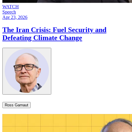
WATCH
Speech
Apr 23, 2026
The Iran Crisis: Fuel Security and
Defeating Climate Change​​​​‌ ‍ ​‍​‍‌‍ ‌ ​‍‌‍‍‌‌‍‌ ‌‍‍‌‌‍ ‍​‍​‍​ ‍‍​‍​‍‌ ​ ‌‍​‌‌‍ ‍‌‍‍‌‌ ‌​‌ ‍‌​‍ ‍‌‍‍‌‌‍ ​‍​‍​‍ ​​‍​‍‌‍‍​‌ ​‍‌‍‌‌‌‍‌‍​‍​‍​ ‍‍​‍​‍‌‍‍​‌ ‌​‌ ‌​‌ ​​​ ‍‍​‍ ​‍ ‌‍ ​‌‍ ‌‍​ ‌‍​‌‌‍ ​‌‍‍​‌‍ ‌ ​ ‌ ‌​​ ‍‍​ ​ ​ ​ ​ ​ ​ ​ ​‍ ‌‍‍‌‌‍ ‍‌ ‌​‌‍‌‌‌‍ ‍‌ ‌​​‍ ‌‍‌‌‌‍‌​‌‍‍‌‌ ‌​​‍ ‌‍ ‌‌‍ ‌‍‌​‌‍‌‌​ ‌‌ ​​‌ ​‍‌‍‌‌‌ ​ ‌‍‌‌‌‍ ‍‌ ‌​‌‍​‌‌ ‌​‌‍‍‌‌‍ ‌‍ ‍​ ‍ ‌‍‍‌‌‍‌​​ ‌‌‍​‍​ ​​​ ‍​​ ‌‌​ ​‍​ ​ ​ ‌​‌‍​ ​‍ ‌​ ​‌‌‍‌‌​ ‍​​ ‍​​‍ ‌​ ‌​‌‍​‍​ ‌‍​ ​‌​‍ ‌​ ‍‌​ ‍​‌‍​‌​ ‌‍​‍ ‌​ ‌​​ ‍​‌‍‌‍‌‍‌‍​ ‌ ‌‍​‌​ ​‍‌‍​‍‌‍‌‍​ ​ ​ ​ ‌‍​‌​ ‍ ‌ ‌​‌ ‍‌‌ ​​‌‍‌‌​ ‌‌‍ ‍‌‍‌‌‌ ‌ ‌ ​ ​ ‍ ‌ ​​‌‍​‌‌ ‌​‌‍‍​​ ‌‌ ‌​‌‍‍‌‌ ‌​‌‍ ​‌‍‌‌​ ‌‍​‍‌‍​‌‌ ​ ‌‍‌‌‌‌‌‌‌ ​‍‌‍ ​​ ‌‌‍‍​‌ ‌​‌ ‌​‌ ​​​‍‌‌​ ​ ‌​​‌​‍‌‌​ ​‍‌​‌‍​‍‌‌​ ​‍‌​‌‍‌‍ ​‌‍ ‌‍​ ‌‍​‌‌‍ ​‌‍‍​‌‍ ‌ ​ ‌ ‌​​‍‌‌​ ​ ‌​​‌​ ​ ​ ​ ​ ​ ​ ​ ​‍‌‍‌‍‍‌‌‍‌​​ ‌‌‍​‍​ ​​​ ‍​​ ‌‌​ ​‍​ ​ ​ ‌​‌‍​ ​‍ ‌​ ​‌‌‍‌‌​ ‍​​ ‍​​‍ ‌​ ‌​‌‍​‍​ ‌‍​ ​‌​‍ ‌​ ‍‌​ ‍​‌‍​‌​ ‌‍​‍ ‌​ ‌​​ ‍​‌‍‌‍‌‍‌‍​ ‌ ‌‍​‌​ ​‍‌‍​‍‌‍‌‍​ ​ ​ ​ ‌‍​‌​‍‌‍‌ ‌​‌ ‍‌‌ ​​‌‍‌‌​ ‌‌‍ ‍‌‍‌‌‌ ‌ ‌ ​ ​‍‌‍‌ ​​‌‍​‌‌ ‌​‌‍‍​​ ‌‌ ‌​‌‍‍‌‌ ‌​‌‍ ​‌‍‌‌​‍‌‍‌ ​​‌‍‌‌‌ ​‍‌ ​ ‌ ​​‌‍‌‌‌‍​ ‌ ‌​‌‍‍‌‌ ‌‍‌‍‌‌​ ‌‌ ​​‌ ‌‌‌‍​‍‌‍ ​‌‍‍‌‌ ​ ‌‍‍​‌‍‌‌‌‍‌​​‍​‍‌ ‌
Ross Garnaut​​​​‌ ‍ ​‍​‍‌‍ ‌ ​‍‌‍‍‌‌‍‌ ‌‍‍‌‌‍ ‍​‍​‍​ ‍‍​‍​‍‌ ​ ‌‍​‌‌‍ ‍‌‍‍‌‌ ‌​‌ ‍‌​‍ ‍‌‍‍‌‌‍ ​‍​‍​‍ ​​‍​‍‌‍‍​‌ ​‍‌‍‌‌‌‍‌‍​‍​‍​ ‍‍​‍​‍‌‍‍​‌ ‌​‌ ‌​‌ ​​​ ‍‍​‍ ​‍ ‌‍ ​‌‍ ‌‍​ ‌‍​‌‌‍ ​‌‍‍​‌‍ ‌ ​ ‌ ‌​​ ‍‍​ ​ ​ ​ ​ ​ ​ ​ ​‍ ‌‍‍‌‌‍ ‍‌ ‌​‌‍‌‌‌‍ ‍‌ ‌​​‍ ‌‍‌‌‌‍‌​‌‍‍‌‌ ‌​​‍ ‌‍ ‌‌‍ ‌‍‌​‌‍‌‌​ ‌‌ ​​‌ ​‍‌‍‌‌‌ ​ ‌‍‌‌‌‍ ‍‌ ‌​‌‍​‌‌ ‌​‌‍‍‌‌‍ ‌‍ ‍​ ‍ ‌‍‍‌‌‍‌​​ ‌‌‍​‌​ ​ ‌‍‌‌‌‍​‌‌‍‌‍‌‍​‍​ ‌‌​ ​ ​‍ ‌‌‍​‌​ ‌‌​ ‌​​ ​‍​‍ ‌​ ‌​​ ​‌‌‍​‌​ ‌​​‍ ‌​ ‍​‌‍‌‍‌‍‌​‌‍‌‍​‍ ‌​ ​‍​ ​ ​ ‍​‌‍​ ‌‍​ ​ ‌‍​ ‍‌‌‍​‌​ ​ ‌‍‌​​ ​‍‌‍‌‌​ ‍ ‌ ‌​‌ ‍‌‌ ​​‌‍‌‌​ ‌‌‍​‌‌ ‌‌‌ ‌​‌‍‍​‌‍ ‌ ​‍​ ‍ ‌ ​​‌‍​‌‌ ‌​‌‍‍​​ ‌‌‍ ‍‌‍​‌‌‍ ‌‌‍‌‌​ ‌‍​‍‌‍​‌‌ ​ ‌‍‌‌‌‌‌‌‌ ​‍‌‍ ​​ ‌‌‍‍​‌ ‌​‌ ‌​‌ ​​​‍‌‌​ ​ ‌​​‌​‍‌‌​ ​‍‌​‌‍​‍‌‌​ ​‍‌​‌‍‌‍ ​‌‍ ‌‍​ ‌‍​‌‌‍ ​‌‍‍​‌‍ ‌ ​ ‌ ‌​​‍‌‌​ ​ ‌​​‌​ ​ ​ ​ ​ ​ ​ ​ ​‍‌‍‌‍‍‌‌‍‌​​ ‌‌‍​‌​ ​ ‌‍‌‌‌‍​‌‌‍‌‍‌‍​‍​ ‌‌​ ​ ​‍ ‌‌‍​‌​ ‌‌​ ‌​​ ​‍​‍ ‌​ ‌​​ ​‌‌‍​‌​ ‌​​‍ ‌​ ‍​‌‍‌‍‌‍‌​‌‍‌‍​‍ ‌​ ​‍​ ​ ​ ‍​‌‍​ ‌‍​ ​ ‌‍​ ‍‌‌‍​‌​ ​ ‌‍‌​​ ​‍‌‍‌‌​‍‌‍‌ ‌​‌ ‍‌‌ ​​‌‍‌‌​ ‌‌‍​‌‌ ‌‌‌ ‌​‌‍‍​‌‍ ‌ ​‍​‍‌‍‌ ​​‌‍​‌‌ ‌​‌‍‍​​ ‌‌‍ ‍‌‍​‌‌‍ ‌‌‍‌‌​‍‌‍‌ ​​‌‍‌‌‌ ​‍‌ ​ ‌ ​​‌‍‌‌‌‍​ ‌ ‌​‌‍‍‌‌ ‌‍‌‍‌‌​ ‌‌ ​​‌ ‌‌‌‍​‍‌‍ ​‌‍‍‌‌ ​ ‌‍‍​‌‍‌‌‌‍‌​​‍​‍‌ ‌