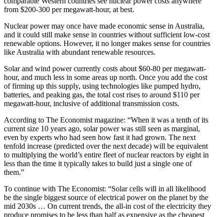
comparable Western countries see nuclear power costs anywhere
from $200-300 per megawatt-hour, at best.​​​​‌ ‍ ​‍​‍‌‍ ‌ ​‍‌‍‍‌‌‍‌ ‌‍‍‌‌‍ ‍​‍​‍​ ‍‍​‍​‍‌ ​ ‌‍​‌‌‍ ‍‌‍‍‌‌ ‌​‌ ‍‌​‍ ‍‌‍‍‌‌‍ ​‍​‍​‍ ​​‍​‍‌‍‍​‌ ​‍‌‍‌‌‌‍‌‍​‍​‍​ ‍‍​‍​‍‌‍‍​‌ ‌​‌ ‌​‌ ​​​ ‍‍​‍ ​‍ ‌‍ ​‌‍ ‌‍​ ‌‍​‌‌‍ ​‌‍‍​‌‍ ‌ ​ ‌ ‌​​ ‍‍​ ​ ​ ​ ​ ​ ​ ​ ​‍ ‌‍‍‌‌‍ ‍‌ ‌​‌‍‌‌‌‍ ‍‌ ‌​​‍ ‌‍‌‌‌‍‌​‌‍‍‌‌ ‌​​‍ ‌‍ ‌‌‍ ‌‍‌​‌‍‌‌​ ‌‌ ​​‌ ​‍‌‍‌‌‌ ​ ‌‍‌‌‌‍ ‍‌ ‌​‌‍​‌‌ ‌​‌‍‍‌‌‍ ‌‍ ‍​ ‍ ‌‍‍‌‌‍‌​​ ‌​ ​​‌‍​‌​ ‌‍​ ‌‌​ ‍​​ ‌‍​ ​​‌‍​‌​‍ ‌‌‍‌‌​ ‌​​ ​​​ ‌​​‍ ‌​ ‌​​ ​ ​ ‍‌​ ‌​​‍ ‌‌‍​‍‌‍‌​‌‍​ ​ ‌ ​‍ ‌​ ​ ​ ​​​ ‍‌​ ‌ ​ ​‌​ ‌‌‌‍​‍​ ​‍‌‍​‌​ ​‍​ ‍‌​ ‍​​ ‍ ‌ ‌​‌ ‍‌‌ ​​‌‍‌‌​ ‌‌‍ ‍‌‍‌‌‌ ‌ ‌ ​ ​ ‍ ‌ ​​‌‍​‌‌ ‌​‌‍‍​​ ‌‌‍​ ‌‍ ‌‍ ‍‌ ‌​‌‍‌‌‌‍ ‍‌ ‌​​‍‌‌​ ‌‌‌​​‍‌‌ ‌‍‍ ‌‍‌‌‌ ‍‌​‍‌‌​ ​ ‌​‌​​‍‌‌​ ​ ‌​‌​​‍‌‌​ ​‍​ ​‍‌‍​‍​ ‍‌‌‍​ ​ ‍‌​ ‍‌‌‍​‌​ ‍​​ ​‌‌‍‌​​ ‌ ‌‍‌‍​ ‍‌​‍‌‌​ ​‍​ ​‍​‍‌‌​ ‌‌‌​‌​​‍ ‍‌‍​ ‌‍‍​‌‍‍‌‌‍ ​‌‍‌​‌ ​‍‌‍‌‌‌‍ ‍​‍‌‌​ ‌‌‌​​‍‌‌ ‌‍‍ ‌‍‌‌‌ ‍‌​‍‌‌​ ​ ‌​‌​​‍‌‌​ ​ ‌​‌​​‍‌‌​ ​‍​ ​‍​ ​ ​ ‌ ​ ​ ​ ‌​‌‍​‌‌‍​‌‌‍​ ​ ​ ​ ​‍​ ​‍‌‍​ ‌‍‌‍​ ​​​‍‌‌​ ​‍​ ​‍​‍‌‌​ ‌‌‌​‌​​‍ ‍‌ ‌​‌‍‌‌‌ ‍​‌ ‌​​ ‌‍​‍‌‍​‌‌ ​ ‌‍‌‌‌‌‌‌‌ ​‍‌‍ ​​ ‌‌‍‍​‌ ‌​‌ ‌​‌ ​​​‍‌‌​ ​ ‌​​‌​‍‌‌​ ​‍‌​‌‍​‍‌‌​ ​‍‌​‌‍‌‍ ​‌‍ ‌‍​ ‌‍​‌‌‍ ​‌‍‍​‌‍ ‌ ​ ‌ ‌​​‍‌‌​ ​ ‌​​‌​ ​ ​ ​ ​ ​ ​ ​ ​‍‌‍‌‍‍‌‌‍‌​​ ‌​ ​​‌‍​‌​ ‌‍​ ‌‌​ ‍​​ ‌‍​ ​​‌‍​‌​‍ ‌‌‍‌‌​ ‌​​ ​​​ ‌​​‍ ‌​ ‌​​ ​ ​ ‍‌​ ‌​​‍ ‌‌‍​‍‌‍‌​‌‍​ ​ ‌ ​‍ ‌​ ​ ​ ​​​ ‍‌​ ‌ ​ ​‌​ ‌‌‌‍​‍​ ​‍‌‍​‌​ ​‍​ ‍‌​ ‍​​‍‌‍‌ ‌​‌ ‍‌‌ ​​‌‍‌‌​ ‌‌‍ ‍‌‍‌‌‌ ‌ ‌ ​ ​‍‌‍‌ ​​‌‍​‌‌ ‌​‌‍‍​​ ‌‌‍​ ‌‍ ‌‍ ‍‌ ‌​‌‍‌‌‌‍ ‍‌ ‌​​‍‌‌​ ‌‌‌​​‍‌‌ ‌‍‍ ‌‍‌‌‌ ‍‌​‍‌‌​ ​ ‌​‌​​‍‌‌​ ​ ‌​‌​​‍‌‌​ ​‍​ ​‍‌‍​‍​ ‍‌‌‍​ ​ ‍‌​ ‍‌‌‍​‌​ ‍​​ ​‌‌‍‌​​ ‌ ‌‍‌‍​ ‍‌​‍‌‌​ ​‍​ ​‍​‍‌‌​ ‌‌‌​‌​​‍ ‍‌‍​ ‌‍‍​‌‍‍‌‌‍ ​‌‍‌​‌ ​‍‌‍‌‌‌‍ ‍​‍‌‌​ ‌‌‌​​‍‌‌ ‌‍‍ ‌‍‌‌‌ ‍‌​‍‌‌​ ​ ‌​‌​​‍‌‌​ ​ ‌​‌​​‍‌‌​ ​‍​ ​‍​ ​ ​ ‌ ​ ​ ​ ‌​‌‍​‌‌‍​‌‌‍​ ​ ​ ​ ​‍​ ​‍‌‍​ ‌‍‌‍​ ​​​‍‌‌​ ​‍​ ​‍​‍‌‌​ ‌‌‌​‌​​‍ ‍‌ ‌​‌‍‌‌‌ ‍​‌ ‌​​‍‌‍‌ ​​‌‍‌‌‌ ​‍‌ ​ ‌ ​​‌‍‌‌‌‍​ ‌ ‌​‌‍‍‌‌ ‌‍‌‍‌‌​ ‌‌ ​​‌ ‌‌‌‍​‍‌‍ ​‌‍‍‌‌ ​ ‌‍‍​‌‍‌‌‌‍‌​​‍​‍‌ ‌
Nuclear power may once have made economic sense in Australia,
and it could still make sense in countries without sufficient low-cost
renewable options. However, it no longer makes sense for countries
like Australia with abundant renewable resources.​​​​‌ ‍ ​‍​‍‌‍ ‌ ​‍‌‍‍‌‌‍‌ ‌‍‍‌‌‍ ‍​‍​‍​ ‍‍​‍​‍‌ ​ ‌‍​‌‌‍ ‍‌‍‍‌‌ ‌​‌ ‍‌​‍ ‍‌‍‍‌‌‍ ​‍​‍​‍ ​​‍​‍‌‍‍​‌ ​‍‌‍‌‌‌‍‌‍​‍​‍​ ‍‍​‍​‍‌‍‍​‌ ‌​‌ ‌​‌ ​​​ ‍‍​‍ ​‍ ‌‍ ​‌‍ ‌‍​ ‌‍​‌‌‍ ​‌‍‍​‌‍ ‌ ​ ‌ ‌​​ ‍‍​ ​ ​ ​ ​ ​ ​ ​ ​‍ ‌‍‍‌‌‍ ‍‌ ‌​‌‍‌‌‌‍ ‍‌ ‌​​‍ ‌‍‌‌‌‍‌​‌‍‍‌‌ ‌​​‍ ‌‍ ‌‌‍ ‌‍‌​‌‍‌‌​ ‌‌ ​​‌ ​‍‌‍‌‌‌ ​ ‌‍‌‌‌‍ ‍‌ ‌​‌‍​‌‌ ‌​‌‍‍‌‌‍ ‌‍ ‍​ ‍ ‌‍‍‌‌‍‌​​ ‌​ ​​‌‍​‌​ ‌‍​ ‌‌​ ‍​​ ‌‍​ ​​‌‍​‌​‍ ‌‌‍‌‌​ ‌​​ ​​​ ‌​​‍ ‌​ ‌​​ ​ ​ ‍‌​ ‌​​‍ ‌‌‍​‍‌‍‌​‌‍​ ​ ‌ ​‍ ‌​ ​ ​ ​​​ ‍‌​ ‌ ​ ​‌​ ‌‌‌‍​‍​ ​‍‌‍​‌​ ​‍​ ‍‌​ ‍​​ ‍ ‌ ‌​‌ ‍‌‌ ​​‌‍‌‌​ ‌‌‍ ‍‌‍‌‌‌ ‌ ‌ ​ ​ ‍ ‌ ​​‌‍​‌‌ ‌​‌‍‍​​ ‌‌‍​ ‌‍ ‌‍ ‍‌ ‌​‌‍‌‌‌‍ ‍‌ ‌​​‍‌‌​ ‌‌‌​​‍‌‌ ‌‍‍ ‌‍‌‌‌ ‍‌​‍‌‌​ ​ ‌​‌​​‍‌‌​ ​ ‌​‌​​‍‌‌​ ​‍​ ​‍​ ​​​ ‍​​ ​‌‌‍‌‍​ ​​‌‍​ ​ ​ ‌‍‌‌​ ‌ ​ ​ ‌‍​‍‌‍​‍​‍‌‌​ ​‍​ ​‍​‍‌‌​ ‌‌‌​‌​​‍ ‍‌‍​ ‌‍‍​‌‍‍‌‌‍ ​‌‍‌​‌ ​‍‌‍‌‌‌‍ ‍​‍‌‌​ ‌‌‌​​‍‌‌ ‌‍‍ ‌‍‌‌‌ ‍‌​‍‌‌​ ​ ‌​‌​​‍‌‌​ ​ ‌​‌​​‍‌‌​ ​‍​ ​‍‌‍‌‍‌‍​ ​ ​‍​ ​‍​ ​‍​ ‌ ‌‍‌‌‌‍​‍‌‍‌​‌‍​ ‌‍‌​​ ​ ​ ​​​‍‌‌​ ​‍​ ​‍​‍‌‌​ ‌‌‌​‌​​‍ ‍‌ ‌​‌‍‌‌‌ ‍​‌ ‌​​ ‌‍​‍‌‍​‌‌ ​ ‌‍‌‌‌‌‌‌‌ ​‍‌‍ ​​ ‌‌‍‍​‌ ‌​‌ ‌​‌ ​​​‍‌‌​ ​ ‌​​‌​‍‌‌​ ​‍‌​‌‍​‍‌‌​ ​‍‌​‌‍‌‍ ​‌‍ ‌‍​ ‌‍​‌‌‍ ​‌‍‍​‌‍ ‌ ​ ‌ ‌​​‍‌‌​ ​ ‌​​‌​ ​ ​ ​ ​ ​ ​ ​ ​‍‌‍‌‍‍‌‌‍‌​​ ‌​ ​​‌‍​‌​ ‌‍​ ‌‌​ ‍​​ ‌‍​ ​​‌‍​‌​‍ ‌‌‍‌‌​ ‌​​ ​​​ ‌​​‍ ‌​ ‌​​ ​ ​ ‍‌​ ‌​​‍ ‌‌‍​‍‌‍‌​‌‍​ ​ ‌ ​‍ ‌​ ​ ​ ​​​ ‍‌​ ‌ ​ ​‌​ ‌‌‌‍​‍​ ​‍‌‍​‌​ ​‍​ ‍‌​ ‍​​‍‌‍‌ ‌​‌ ‍‌‌ ​​‌‍‌‌​ ‌‌‍ ‍‌‍‌‌‌ ‌ ‌ ​ ​‍‌‍‌ ​​‌‍​‌‌ ‌​‌‍‍​​ ‌‌‍​ ‌‍ ‌‍ ‍‌ ‌​‌‍‌‌‌‍ ‍‌ ‌​​‍‌‌​ ‌‌‌​​‍‌‌ ‌‍‍ ‌‍‌‌‌ ‍‌​‍‌‌​ ​ ‌​‌​​‍‌‌​ ​ ‌​‌​​‍‌‌​ ​‍​ ​‍​ ​​​ ‍​​ ​‌‌‍‌‍​ ​​‌‍​ ​ ​ ‌‍‌‌​ ‌ ​ ​ ‌‍​‍‌‍​‍​‍‌‌​ ​‍​ ​‍​‍‌‌​ ‌‌‌​‌​​‍ ‍‌‍​ ‌‍‍​‌‍‍‌‌‍ ​‌‍‌​‌ ​‍‌‍‌‌‌‍ ‍​‍‌‌​ ‌‌‌​​‍‌‌ ‌‍‍ ‌‍‌‌‌ ‍‌​‍‌‌​ ​ ‌​‌​​‍‌‌​ ​ ‌​‌​​‍‌‌​ ​‍​ ​‍‌‍‌‍‌‍​ ​ ​‍​ ​‍​ ​‍​ ‌ ‌‍‌‌‌‍​‍‌‍‌​‌‍​ ‌‍‌​​ ​ ​ ​​​‍‌‌​ ​‍​ ​‍​‍‌‌​ ‌‌‌​‌​​‍ ‍‌ ‌​‌‍‌‌‌ ‍​‌ ‌​​‍‌‍‌ ​​‌‍‌‌‌ ​‍‌ ​ ‌ ​​‌‍‌‌‌‍​ ‌ ‌​‌‍‍‌‌ ‌‍‌‍‌‌​ ‌‌ ​​‌ ‌‌‌‍​‍‌‍ ​‌‍‍‌‌ ​ ‌‍‍​‌‍‌‌‌‍‌​​‍​‍‌ ‌
Solar and wind power currently costs about $60-80 per megawatt-
hour, and much less in some areas up north. Once you add the cost
of firming up this supply, using technologies like pumped hydro,
batteries, and peaking gas, the total cost rises to around $110 per
megawatt-hour, inclusive of additional transmission costs.​​​​‌ ‍ ​‍​‍‌‍ ‌ ​‍‌‍‍‌‌‍‌ ‌‍‍‌‌‍ ‍​‍​‍​ ‍‍​‍​‍‌ ​ ‌‍​‌‌‍ ‍‌‍‍‌‌ ‌​‌ ‍‌​‍ ‍‌‍‍‌‌‍ ​‍​‍​‍ ​​‍​‍‌‍‍​‌ ​‍‌‍‌‌‌‍‌‍​‍​‍​ ‍‍​‍​‍‌‍‍​‌ ‌​‌ ‌​‌ ​​​ ‍‍​‍ ​‍ ‌‍ ​‌‍ ‌‍​ ‌‍​‌‌‍ ​‌‍‍​‌‍ ‌ ​ ‌ ‌​​ ‍‍​ ​ ​ ​ ​ ​ ​ ​ ​‍ ‌‍‍‌‌‍ ‍‌ ‌​‌‍‌‌‌‍ ‍‌ ‌​​‍ ‌‍‌‌‌‍‌​‌‍‍‌‌ ‌​​‍ ‌‍ ‌‌‍ ‌‍‌​‌‍‌‌​ ‌‌ ​​‌ ​‍‌‍‌‌‌ ​ ‌‍‌‌‌‍ ‍‌ ‌​‌‍​‌‌ ‌​‌‍‍‌‌‍ ‌‍ ‍​ ‍ ‌‍‍‌‌‍‌​​ ‌​ ​​‌‍​‌​ ‌‍​ ‌‌​ ‍​​ ‌‍​ ​​‌‍​‌​‍ ‌‌‍‌‌​ ‌​​ ​​​ ‌​​‍ ‌​ ‌​​ ​ ​ ‍‌​ ‌​​‍ ‌‌‍​‍‌‍‌​‌‍​ ​ ‌ ​‍ ‌​ ​ ​ ​​​ ‍‌​ ‌ ​ ​‌​ ‌‌‌‍​‍​ ​‍‌‍​‌​ ​‍​ ‍‌​ ‍​​ ‍ ‌ ‌​‌ ‍‌‌ ​​‌‍‌‌​ ‌‌‍ ‍‌‍‌‌‌ ‌ ‌ ​ ​ ‍ ‌ ​​‌‍​‌‌ ‌​‌‍‍​​ ‌‌‍​ ‌‍ ‌‍ ‍‌ ‌​‌‍‌‌‌‍ ‍‌ ‌​​‍‌‌​ ‌‌‌​​‍‌‌ ‌‍‍ ‌‍‌‌‌ ‍‌​‍‌‌​ ​ ‌​‌​​‍‌‌​ ​ ‌​‌​​‍‌‌​ ​‍​ ​‍​ ​​​ ​‍‌‍‌‍​ ‌ ‌‍​‍‌‍‌​​ ​​​ ‌‍​ ‍​‌‍‌‌​ ‍​‌‍​‍​‍‌‌​ ​‍​ ​‍​‍‌‌​ ‌‌‌​‌​​‍ ‍‌‍​ ‌‍‍​‌‍‍‌‌‍ ​‌‍‌​‌ ​‍‌‍‌‌‌‍ ‍​‍‌‌​ ‌‌‌​​‍‌‌ ‌‍‍ ‌‍‌‌‌ ‍‌​‍‌‌​ ​ ‌​‌​​‍‌‌​ ​ ‌​‌​​‍‌‌​ ​‍​ ​‍​ ‌ ​ ‌​‌‍​ ‌‍‌​​ ‍‌‌‍​‍​ ​‌‌‍​‍‌‍​ ​ ‌ ‌‍​‍​ ‌‍​ ​​​‍‌‌​ ​‍​ ​‍​‍‌‌​ ‌‌‌​‌​​‍ ‍‌ ‌​‌‍‌‌‌ ‍​‌ ‌​​ ‌‍​‍‌‍​‌‌ ​ ‌‍‌‌‌‌‌‌‌ ​‍‌‍ ​​ ‌‌‍‍​‌ ‌​‌ ‌​‌ ​​​‍‌‌​ ​ ‌​​‌​‍‌‌​ ​‍‌​‌‍​‍‌‌​ ​‍‌​‌‍‌‍ ​‌‍ ‌‍​ ‌‍​‌‌‍ ​‌‍‍​‌‍ ‌ ​ ‌ ‌​​‍‌‌​ ​ ‌​​‌​ ​ ​ ​ ​ ​ ​ ​ ​‍‌‍‌‍‍‌‌‍‌​​ ‌​ ​​‌‍​‌​ ‌‍​ ‌‌​ ‍​​ ‌‍​ ​​‌‍​‌​‍ ‌‌‍‌‌​ ‌​​ ​​​ ‌​​‍ ‌​ ‌​​ ​ ​ ‍‌​ ‌​​‍ ‌‌‍​‍‌‍‌​‌‍​ ​ ‌ ​‍ ‌​ ​ ​ ​​​ ‍‌​ ‌ ​ ​‌​ ‌‌‌‍​‍​ ​‍‌‍​‌​ ​‍​ ‍‌​ ‍​​‍‌‍‌ ‌​‌ ‍‌‌ ​​‌‍‌‌​ ‌‌‍ ‍‌‍‌‌‌ ‌ ‌ ​ ​‍‌‍‌ ​​‌‍​‌‌ ‌​‌‍‍​​ ‌‌‍​ ‌‍ ‌‍ ‍‌ ‌​‌‍‌‌‌‍ ‍‌ ‌​​‍‌‌​ ‌‌‌​​‍‌‌ ‌‍‍ ‌‍‌‌‌ ‍‌​‍‌‌​ ​ ‌​‌​​‍‌‌​ ​ ‌​‌​​‍‌‌​ ​‍​ ​‍​ ​​​ ​‍‌‍‌‍​ ‌ ‌‍​‍‌‍‌​​ ​​​ ‌‍​ ‍​‌‍‌‌​ ‍​‌‍​‍​‍‌‌​ ​‍​ ​‍​‍‌‌​ ‌‌‌​‌​​‍ ‍‌‍​ ‌‍‍​‌‍‍‌‌‍ ​‌‍‌​‌ ​‍‌‍‌‌‌‍ ‍​‍‌‌​ ‌‌‌​​‍‌‌ ‌‍‍ ‌‍‌‌‌ ‍‌​‍‌‌​ ​ ‌​‌​​‍‌‌​ ​ ‌​‌​​‍‌‌​ ​‍​ ​‍​ ‌ ​ ‌​‌‍​ ‌‍‌​​ ‍‌‌‍​‍​ ​‌‌‍​‍‌‍​ ​ ‌ ‌‍​‍​ ‌‍​ ​​​‍‌‌​ ​‍​ ​‍​‍‌‌​ ‌‌‌​‌​​‍ ‍‌ ‌​‌‍‌‌‌ ‍​‌ ‌​​‍‌‍‌ ​​‌‍‌‌‌ ​‍‌ ​ ‌ ​​‌‍‌‌‌‍​ ‌ ‌​‌‍‍‌‌ ‌‍‌‍‌‌​ ‌‌ ​​‌ ‌‌‌‍​‍‌‍ ​‌‍‍‌‌ ​ ‌‍‍​‌‍‌‌‌‍‌​​‍​‍‌ ‌
According to The Economist magazine: “When it was a tenth of its
current size 10 years ago, solar power was still seen as marginal,
even by experts who had seen how fast it had grown. The next
tenfold increase (predicted over the next decade) will be equivalent
to multiplying the world’s entire fleet of nuclear reactors by eight in
less than the time it typically takes to build just a single one of
them.”​​​​‌ ‍ ​‍​‍‌‍ ‌ ​‍‌‍‍‌‌‍‌ ‌‍‍‌‌‍ ‍​‍​‍​ ‍‍​‍​‍‌ ​ ‌‍​‌‌‍ ‍‌‍‍‌‌ ‌​‌ ‍‌​‍ ‍‌‍‍‌‌‍ ​‍​‍​‍ ​​‍​‍‌‍‍​‌ ​‍‌‍‌‌‌‍‌‍​‍​‍​ ‍‍​‍​‍‌‍‍​‌ ‌​‌ ‌​‌ ​​​ ‍‍​‍ ​‍ ‌‍ ​‌‍ ‌‍​ ‌‍​‌‌‍ ​‌‍‍​‌‍ ‌ ​ ‌ ‌​​ ‍‍​ ​ ​ ​ ​ ​ ​ ​ ​‍ ‌‍‍‌‌‍ ‍‌ ‌​‌‍‌‌‌‍ ‍‌ ‌​​‍ ‌‍‌‌‌‍‌​‌‍‍‌‌ ‌​​‍ ‌‍ ‌‌‍ ‌‍‌​‌‍‌‌​ ‌‌ ​​‌ ​‍‌‍‌‌‌ ​ ‌‍‌‌‌‍ ‍‌ ‌​‌‍​‌‌ ‌​‌‍‍‌‌‍ ‌‍ ‍​ ‍ ‌‍‍‌‌‍‌​​ ‌​ ​​‌‍​‌​ ‌‍​ ‌‌​ ‍​​ ‌‍​ ​​‌‍​‌​‍ ‌‌‍‌‌​ ‌​​ ​​​ ‌​​‍ ‌​ ‌​​ ​ ​ ‍‌​ ‌​​‍ ‌‌‍​‍‌‍‌​‌‍​ ​ ‌ ​‍ ‌​ ​ ​ ​​​ ‍‌​ ‌ ​ ​‌​ ‌‌‌‍​‍​ ​‍‌‍​‌​ ​‍​ ‍‌​ ‍​​ ‍ ‌ ‌​‌ ‍‌‌ ​​‌‍‌‌​ ‌‌‍ ‍‌‍‌‌‌ ‌ ‌ ​ ​ ‍ ‌ ​​‌‍​‌‌ ‌​‌‍‍​​ ‌‌‍​ ‌‍ ‌‍ ‍‌ ‌​‌‍‌‌‌‍ ‍‌ ‌​​‍‌‌​ ‌‌‌​​‍‌‌ ‌‍‍ ‌‍‌‌‌ ‍‌​‍‌‌​ ​ ‌​‌​​‍‌‌​ ​ ‌​‌​​‍‌‌​ ​‍​ ​‍‌‍​‌​ ​‌‌‍​‌​ ‌‍​ ​‌​ ‍​​ ‌‍​ ‍‌​ ‍‌​ ‌​​ ‌ ​ ‍​​‍‌‌​ ​‍​ ​‍​‍‌‌​ ‌‌‌​‌​​‍ ‍‌‍​ ‌‍‍​‌‍‍‌‌‍ ​‌‍‌​‌ ​‍‌‍‌‌‌‍ ‍​‍‌‌​ ‌‌‌​​‍‌‌ ‌‍‍ ‌‍‌‌‌ ‍‌​‍‌‌​ ​ ‌​‌​​‍‌‌​ ​ ‌​‌​​‍‌‌​ ​‍​ ​‍‌‍​‍‌‍​‍‌‍‌‍​ ​‌​ ‍‌‌‍‌‌‌‍​‌​ ‌‌​ ‌ ​ ‌ ​ ​‍​ ‌​​ ​​​‍‌‌​ ​‍​ ​‍​‍‌‌​ ‌‌‌​‌​​‍ ‍‌ ‌​‌‍‌‌‌ ‍​‌ ‌​​ ‌‍​‍‌‍​‌‌ ​ ‌‍‌‌‌‌‌‌‌ ​‍‌‍ ​​ ‌‌‍‍​‌ ‌​‌ ‌​‌ ​​​‍‌‌​ ​ ‌​​‌​‍‌‌​ ​‍‌​‌‍​‍‌‌​ ​‍‌​‌‍‌‍ ​‌‍ ‌‍​ ‌‍​‌‌‍ ​‌‍‍​‌‍ ‌ ​ ‌ ‌​​‍‌‌​ ​ ‌​​‌​ ​ ​ ​ ​ ​ ​ ​ ​‍‌‍‌‍‍‌‌‍‌​​ ‌​ ​​‌‍​‌​ ‌‍​ ‌‌​ ‍​​ ‌‍​ ​​‌‍​‌​‍ ‌‌‍‌‌​ ‌​​ ​​​ ‌​​‍ ‌​ ‌​​ ​ ​ ‍‌​ ‌​​‍ ‌‌‍​‍‌‍‌​‌‍​ ​ ‌ ​‍ ‌​ ​ ​ ​​​ ‍‌​ ‌ ​ ​‌​ ‌‌‌‍​‍​ ​‍‌‍​‌​ ​‍​ ‍‌​ ‍​​‍‌‍‌ ‌​‌ ‍‌‌ ​​‌‍‌‌​ ‌‌‍ ‍‌‍‌‌‌ ‌ ‌ ​ ​‍‌‍‌ ​​‌‍​‌‌ ‌​‌‍‍​​ ‌‌‍​ ‌‍ ‌‍ ‍‌ ‌​‌‍‌‌‌‍ ‍‌ ‌​​‍‌‌​ ‌‌‌​​‍‌‌ ‌‍‍ ‌‍‌‌‌ ‍‌​‍‌‌​ ​ ‌​‌​​‍‌‌​ ​ ‌​‌​​‍‌‌​ ​‍​ ​‍‌‍​‌​ ​‌‌‍​‌​ ‌‍​ ​‌​ ‍​​ ‌‍​ ‍‌​ ‍‌​ ‌​​ ‌ ​ ‍​​‍‌‌​ ​‍​ ​‍​‍‌‌​ ‌‌‌​‌​​‍ ‍‌‍​ ‌‍‍​‌‍‍‌‌‍ ​‌‍‌​‌ ​‍‌‍‌‌‌‍ ‍​‍‌‌​ ‌‌‌​​‍‌‌ ‌‍‍ ‌‍‌‌‌ ‍‌​‍‌‌​ ​ ‌​‌​​‍‌‌​ ​ ‌​‌​​‍‌‌​ ​‍​ ​‍‌‍​‍‌‍​‍‌‍‌‍​ ​‌​ ‍‌‌‍‌‌‌‍​‌​ ‌‌​ ‌ ​ ‌ ​ ​‍​ ‌​​ ​​​‍‌‌​ ​‍​ ​‍​‍‌‌​ ‌‌‌​‌​​‍ ‍‌ ‌​‌‍‌‌‌ ‍​‌ ‌​​‍‌‍‌ ​​‌‍‌‌‌ ​‍‌ ​ ‌ ​​‌‍‌‌‌‍​ ‌ ‌​‌‍‍‌‌ ‌‍‌‍‌‌​ ‌‌ ​​‌ ‌‌‌‍​‍‌‍ ​‌‍‍‌‌ ​ ‌‍‍​‌‍‌‌‌‍‌​​‍​‍‌ ‌
To continue with The Economist: “Solar cells will in all likelihood
be the single biggest source of electrical power on the planet by the
mid 2030s … On current trends, the all-in cost of the electricity they
produce promises to be less than half as expensive as the cheapest