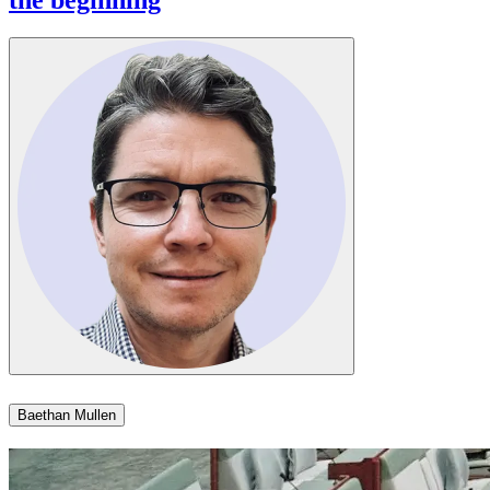
Baethan Mullen​​​​‌ ‍ ​‍​‍‌‍ ‌ ​‍‌‍‍‌‌‍‌ ‌‍‍‌‌‍ ‍​‍​‍​ ‍‍​‍​‍‌ ​ ‌‍​‌‌‍ ‍‌‍‍‌‌ ‌​‌ ‍‌​‍ ‍‌‍‍‌‌‍ ​‍​‍​‍ ​​‍​‍‌‍‍​‌ ​‍‌‍‌‌‌‍‌‍​‍​‍​ ‍‍​‍​‍‌‍‍​‌ ‌​‌ ‌​‌ ​​​ ‍‍​‍ ​‍ ‌‍ ​‌‍ ‌‍​ ‌‍​‌‌‍ ​‌‍‍​‌‍ ‌ ​ ‌ ‌​​ ‍‍​ ​ ​ ​ ​ ​ ​ ​ ​‍ ‌‍‍‌‌‍ ‍‌ ‌​‌‍‌‌‌‍ ‍‌ ‌​​‍ ‌‍‌‌‌‍‌​‌‍‍‌‌ ‌​​‍ ‌‍ ‌‌‍ ‌‍‌​‌‍‌‌​ ‌‌ ​​‌ ​‍‌‍‌‌‌ ​ ‌‍‌‌‌‍ ‍‌ ‌​‌‍​‌‌ ‌​‌‍‍‌‌‍ ‌‍ ‍​ ‍ ‌‍‍‌‌‍‌​​ ‌​ ​‍‌‍​‍​ ‌​​ ​‌​ ​‍‌‍​‍‌‍​‌‌‍​‌​‍ ‌​ ‍​​ ​​​ ‍‌​ ​‍​‍ ‌​ ‌​‌‍​‍​ ‍​​ ‌ ​‍ ‌‌‍​‍‌‍‌​‌‍‌‌​ ‌‌​‍ ‌​ ​ ‌‍‌​‌‍​‌​ ‌​​ ‌‌​ ​‍​ ‍​​ ‍‌​ ‍‌​ ​ ​ ​ ​ ‍‌​ ‍ ‌ ‌​‌ ‍‌‌ ​​‌‍‌‌​ ‌‌‍​‌‌ ‌‌‌ ‌​‌‍‍​‌‍ ‌ ​‍​ ‍ ‌ ​​‌‍​‌‌ ‌​‌‍‍​​ ‌‌‍ ‍‌‍​‌‌‍ ‌‌‍‌‌​ ‌‍​‍‌‍​‌‌ ​ ‌‍‌‌‌‌‌‌‌ ​‍‌‍ ​​ ‌‌‍‍​‌ ‌​‌ ‌​‌ ​​​‍‌‌​ ​ ‌​​‌​‍‌‌​ ​‍‌​‌‍​‍‌‌​ ​‍‌​‌‍‌‍ ​‌‍ ‌‍​ ‌‍​‌‌‍ ​‌‍‍​‌‍ ‌ ​ ‌ ‌​​‍‌‌​ ​ ‌​​‌​ ​ ​ ​ ​ ​ ​ ​ ​‍‌‍‌‍‍‌‌‍‌​​ ‌​ ​‍‌‍​‍​ ‌​​ ​‌​ ​‍‌‍​‍‌‍​‌‌‍​‌​‍ ‌​ ‍​​ ​​​ ‍‌​ ​‍​‍ ‌​ ‌​‌‍​‍​ ‍​​ ‌ ​‍ ‌‌‍​‍‌‍‌​‌‍‌‌​ ‌‌​‍ ‌​ ​ ‌‍‌​‌‍​‌​ ‌​​ ‌‌​ ​‍​ ‍​​ ‍‌​ ‍‌​ ​ ​ ​ ​ ‍‌​‍‌‍‌ ‌​‌ ‍‌‌ ​​‌‍‌‌​ ‌‌‍​‌‌ ‌‌‌ ‌​‌‍‍​‌‍ ‌ ​‍​‍‌‍‌ ​​‌‍​‌‌ ‌​‌‍‍​​ ‌‌‍ ‍‌‍​‌‌‍ ‌‌‍‌‌​‍‌‍‌ ​​‌‍‌‌‌ ​‍‌ ​ ‌ ​​‌‍‌‌‌‍​ ‌ ‌​‌‍‍‌‌ ‌‍‌‍‌‌​ ‌‌ ​​‌ ‌‌‌‍​‍‌‍ ​‌‍‍‌‌ ​ ‌‍‍​‌‍‌‌‌‍‌​​‍​‍‌ ‌