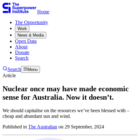
Home
The Opportunity​​​​‌ ‍ ​‍​‍‌‍ ‌ ​‍‌‍‍‌‌‍‌ ‌‍‍‌‌‍ ‍​‍​‍​ ‍‍​‍​‍‌ ​ ‌‍​‌‌‍ ‍‌‍‍‌‌ ‌​‌ ‍‌​‍ ‍‌‍‍‌‌‍ ​‍​‍​‍ ​​‍​‍‌‍‍​‌ ​‍‌‍‌‌‌‍‌‍​‍​‍​ ‍‍​‍​‍‌‍‍​‌ ‌​‌ ‌​‌ ​​​ ‍‍​‍ ​‍ ‌‍ ​‌‍ ‌‍​ ‌‍​‌‌‍ ​‌‍‍​‌‍ ‌ ​ ‌ ‌​​ ‍‍​ ​ ​ ​ ​ ​ ​ ​ ​‍ ‌‍‍‌‌‍ ‍‌ ‌​‌‍‌‌‌‍ ‍‌ ‌​​‍ ‌‍‌‌‌‍‌​‌‍‍‌‌ ‌​​‍ ‌‍ ‌‌‍ ‌‍‌​‌‍‌‌​ ‌‌ ​​‌ ​‍‌‍‌‌‌ ​ ‌‍‌‌‌‍ ‍‌ ‌​‌‍​‌‌ ‌​‌‍‍‌‌‍ ‌‍ ‍​ ‍ ‌‍‍‌‌‍‌​​ ‌​ ​‍​ ‌‍​ ‌‌​ ‌‍​ ​​‌‍‌‌​ ‍​​ ​​​‍ ‌​ ‌ ​ ‌​​ ‌‍​ ‌‌​‍ ‌​ ‌​​ ‍​​ ​ ​ ‍‌​‍ ‌​ ‍​​ ‌‍​ ​‍​ ‍‌​‍ ‌​ ‌‌​ ‌‌​ ‌ ​ ​‍‌‍‌‍​ ‍​​ ​‍​ ‍‌​ ‌‌​ ‍​​ ​​‌‍‌‌​ ‍ ‌ ‌​‌ ‍‌‌ ​​‌‍‌‌​ ‌‌ ​ ‌‍‌‌‌ ‌​‌ ‌​‌‍‍‌‌‍ ‍‌‍‌ ‌ ​ ​ ‍ ‌ ​​‌‍​‌‌ ‌​‌‍‍​​ ‌‌ ​ ‌‍‍‌‌ ‌​‌‍‌‌‌​ ‍‌‍​‌‌ ‌‍‌​‍‌‌ ‌​‌‍‌‌‌‍ ‌‌ ​ ​‍‌‌​ ‌‌‌​​‍‌‌ ‌‍‍ ‌‍‌‌‌ ‍‌​‍‌‌​ ​ ‌​‌​​‍‌‌​ ​ ‌​‌​​‍‌‌​ ​‍​ ​‍‌‍‌‌‌‍​‍‌‍‌‌‌‍​ ‌‍​‍‌‍​‌​ ​​​ ​​​ ​​​ ‌​​ ​​‌‍​ ​‍‌‌​ ​‍​ ​‍​‍‌‌​ ‌‌‌​‌​​‍ ‍‌‍ ​‌‍​‌‌‍​‍‌‍‌‌‌‍ ​​ ‌‍​‍‌‍​‌‌ ​ ‌‍‌‌‌‌‌‌‌ ​‍‌‍ ​​ ‌‌‍‍​‌ ‌​‌ ‌​‌ ​​​‍‌‌​ ​ ‌​​‌​‍‌‌​ ​‍‌​‌‍​‍‌‌​ ​‍‌​‌‍‌‍ ​‌‍ ‌‍​ ‌‍​‌‌‍ ​‌‍‍​‌‍ ‌ ​ ‌ ‌​​‍‌‌​ ​ ‌​​‌​ ​ ​ ​ ​ ​ ​ ​ ​‍‌‍‌‍‍‌‌‍‌​​ ‌​ ​‍​ ‌‍​ ‌‌​ ‌‍​ ​​‌‍‌‌​ ‍​​ ​​​‍ ‌​ ‌ ​ ‌​​ ‌‍​ ‌‌​‍ ‌​ ‌​​ ‍​​ ​ ​ ‍‌​‍ ‌​ ‍​​ ‌‍​ ​‍​ ‍‌​‍ ‌​ ‌‌​ ‌‌​ ‌ ​ ​‍‌‍‌‍​ ‍​​ ​‍​ ‍‌​ ‌‌​ ‍​​ ​​‌‍‌‌​‍‌‍‌ ‌​‌ ‍‌‌ ​​‌‍‌‌​ ‌‌ ​ ‌‍‌‌‌ ‌​‌ ‌​‌‍‍‌‌‍ ‍‌‍‌ ‌ ​ ​‍‌‍‌ ​​‌‍​‌‌ ‌​‌‍‍​​ ‌‌ ​ ‌‍‍‌‌ ‌​‌‍‌‌‌​ ‍‌‍​‌‌ ‌‍‌​‍‌‌ ‌​‌‍‌‌‌‍ ‌‌ ​ ​‍‌‌​ ‌‌‌​​‍‌‌ ‌‍‍ ‌‍‌‌‌ ‍‌​‍‌‌​ ​ ‌​‌​​‍‌‌​ ​ ‌​‌​​‍‌‌​ ​‍​ ​‍‌‍‌‌‌‍​‍‌‍‌‌‌‍​ ‌‍​‍‌‍​‌​ ​​​ ​​​ ​​​ ‌​​ ​​‌‍​ ​‍‌‌​ ​‍​ ​‍​‍‌‌​ ‌‌‌​‌​​‍ ‍‌‍ ​‌‍​‌‌‍​‍‌‍‌‌‌‍ ​​‍‌‍‌ ​​‌‍‌‌‌ ​‍‌ ​ ‌ ​​‌‍‌‌‌‍​ ‌ ‌​‌‍‍‌‌ ‌‍‌‍‌‌​ ‌‌ ​​‌ ‌‌‌‍​‍‌‍ ​‌‍‍‌‌ ​ ‌‍‍​‌‍‌‌‌‍‌​​‍​‍‌ ‌
Work​​​​‌ ‍ ​‍​‍‌‍ ‌ ​‍‌‍‍‌‌‍‌ ‌‍‍‌‌‍ ‍​‍​‍​ ‍‍​‍​‍‌ ​ ‌‍​‌‌‍ ‍‌‍‍‌‌ ‌​‌ ‍‌​‍ ‍‌‍‍‌‌‍ ​‍​‍​‍ ​​‍​‍‌‍‍​‌ ​‍‌‍‌‌‌‍‌‍​‍​‍​ ‍‍​‍​‍‌‍‍​‌ ‌​‌ ‌​‌ ​​​ ‍‍​‍ ​‍ ‌‍ ​‌‍ ‌‍​ ‌‍​‌‌‍ ​‌‍‍​‌‍ ‌ ​ ‌ ‌​​ ‍‍​ ​ ​ ​ ​ ​ ​ ​ ​‍ ‌‍‍‌‌‍ ‍‌ ‌​‌‍‌‌‌‍ ‍‌ ‌​​‍ ‌‍‌‌‌‍‌​‌‍‍‌‌ ‌​​‍ ‌‍ ‌‌‍ ‌‍‌​‌‍‌‌​ ‌‌ ​​‌ ​‍‌‍‌‌‌ ​ ‌‍‌‌‌‍ ‍‌ ‌​‌‍​‌‌ ‌​‌‍‍‌‌‍ ‌‍ ‍​ ‍ ‌‍‍‌‌‍‌​​ ‌​ ​‍​ ‌‍​ ‌‌​ ‌‍​ ​​‌‍‌‌​ ‍​​ ​​​‍ ‌​ ‌ ​ ‌​​ ‌‍​ ‌‌​‍ ‌​ ‌​​ ‍​​ ​ ​ ‍‌​‍ ‌​ ‍​​ ‌‍​ ​‍​ ‍‌​‍ ‌​ ‌‌​ ‌‌​ ‌ ​ ​‍‌‍‌‍​ ‍​​ ​‍​ ‍‌​ ‌‌​ ‍​​ ​​‌‍‌‌​ ‍ ‌ ‌​‌ ‍‌‌ ​​‌‍‌‌​ ‌‌ ​ ‌‍‌‌‌ ‌​‌ ‌​‌‍‍‌‌‍ ‍‌‍‌ ‌ ​ ​ ‍ ‌ ​​‌‍​‌‌ ‌​‌‍‍​​ ‌‌ ​ ‌‍‍‌‌ ‌​‌‍‌‌‌​ ‍‌‍​‌‌ ‌‍‌​‍‌‌ ‌​‌‍‌‌‌‍ ‌‌ ​ ​‍‌‌​ ‌‌‌​​‍‌‌ ‌‍‍ ‌‍‌‌‌ ‍‌​‍‌‌​ ​ ‌​‌​​‍‌‌​ ​ ‌​‌​​‍‌‌​ ​‍​ ​‍​ ‌‌​ ​​‌‍‌‍‌‍​‌‌‍‌​​ ‌‌​ ‌ ‌‍‌‍​ ‌ ‌‍​‌‌‍‌‌​ ​‍​ ‌ ​ ‌​‌‍‌‌​ ‍‌‌‍​ ​ ​​‌‍‌​​ ‍‌​ ​ ​ ‌‌​ ‌‌​ ​‍​ ‌ ​ ‌ ​ ‌‌‌‍‌​‌‍​‌​ ‍‌​ ​​​ ‌ ​‍‌‌​ ​‍​ ​‍​‍‌‌​ ‌‌‌​‌​​‍ ‍‌‍ ​‌‍​‌‌‍​‍‌‍‌‌‌‍ ​​ ‌‍​‍‌‍​‌‌ ​ ‌‍‌‌‌‌‌‌‌ ​‍‌‍ ​​ ‌‌‍‍​‌ ‌​‌ ‌​‌ ​​​‍‌‌​ ​ ‌​​‌​‍‌‌​ ​‍‌​‌‍​‍‌‌​ ​‍‌​‌‍‌‍ ​‌‍ ‌‍​ ‌‍​‌‌‍ ​‌‍‍​‌‍ ‌ ​ ‌ ‌​​‍‌‌​ ​ ‌​​‌​ ​ ​ ​ ​ ​ ​ ​ ​‍‌‍‌‍‍‌‌‍‌​​ ‌​ ​‍​ ‌‍​ ‌‌​ ‌‍​ ​​‌‍‌‌​ ‍​​ ​​​‍ ‌​ ‌ ​ ‌​​ ‌‍​ ‌‌​‍ ‌​ ‌​​ ‍​​ ​ ​ ‍‌​‍ ‌​ ‍​​ ‌‍​ ​‍​ ‍‌​‍ ‌​ ‌‌​ ‌‌​ ‌ ​ ​‍‌‍‌‍​ ‍​​ ​‍​ ‍‌​ ‌‌​ ‍​​ ​​‌‍‌‌​‍‌‍‌ ‌​‌ ‍‌‌ ​​‌‍‌‌​ ‌‌ ​ ‌‍‌‌‌ ‌​‌ ‌​‌‍‍‌‌‍ ‍‌‍‌ ‌ ​ ​‍‌‍‌ ​​‌‍​‌‌ ‌​‌‍‍​​ ‌‌ ​ ‌‍‍‌‌ ‌​‌‍‌‌‌​ ‍‌‍​‌‌ ‌‍‌​‍‌‌ ‌​‌‍‌‌‌‍ ‌‌ ​ ​‍‌‌​ ‌‌‌​​‍‌‌ ‌‍‍ ‌‍‌‌‌ ‍‌​‍‌‌​ ​ ‌​‌​​‍‌‌​ ​ ‌​‌​​‍‌‌​ ​‍​ ​‍​ ‌‌​ ​​‌‍‌‍‌‍​‌‌‍‌​​ ‌‌​ ‌ ‌‍‌‍​ ‌ ‌‍​‌‌‍‌‌​ ​‍​ ‌ ​ ‌​‌‍‌‌​ ‍‌‌‍​ ​ ​​‌‍‌​​ ‍‌​ ​ ​ ‌‌​ ‌‌​ ​‍​ ‌ ​ ‌ ​ ‌‌‌‍‌​‌‍​‌​ ‍‌​ ​​​ ‌ ​‍‌‌​ ​‍​ ​‍​‍‌‌​ ‌‌‌​‌​​‍ ‍‌‍ ​‌‍​‌‌‍​‍‌‍‌‌‌‍ ​​‍‌‍‌ ​​‌‍‌‌‌ ​‍‌ ​ ‌ ​​‌‍‌‌‌‍​ ‌ ‌​‌‍‍‌‌ ‌‍‌‍‌‌​ ‌‌ ​​‌ ‌‌‌‍​‍‌‍ ​‌‍‍‌‌ ​ ‌‍‍​‌‍‌‌‌‍‌​​‍​‍‌ ‌
News & Media​​​​‌ ‍ ​‍​‍‌‍ ‌ ​‍‌‍‍‌‌‍‌ ‌‍‍‌‌‍ ‍​‍​‍​ ‍‍​‍​‍‌ ​ ‌‍​‌‌‍ ‍‌‍‍‌‌ ‌​‌ ‍‌​‍ ‍‌‍‍‌‌‍ ​‍​‍​‍ ​​‍​‍‌‍‍​‌ ​‍‌‍‌‌‌‍‌‍​‍​‍​ ‍‍​‍​‍‌‍‍​‌ ‌​‌ ‌​‌ ​​​ ‍‍​‍ ​‍ ‌‍ ​‌‍ ‌‍​ ‌‍​‌‌‍ ​‌‍‍​‌‍ ‌ ​ ‌ ‌​​ ‍‍​ ​ ​ ​ ​ ​ ​ ​ ​‍ ‌‍‍‌‌‍ ‍‌ ‌​‌‍‌‌‌‍ ‍‌ ‌​​‍ ‌‍‌‌‌‍‌​‌‍‍‌‌ ‌​​‍ ‌‍ ‌‌‍ ‌‍‌​‌‍‌‌​ ‌‌ ​​‌ ​‍‌‍‌‌‌ ​ ‌‍‌‌‌‍ ‍‌ ‌​‌‍​‌‌ ‌​‌‍‍‌‌‍ ‌‍ ‍​ ‍ ‌‍‍‌‌‍‌​​ ‌​ ​‍​ ‌‍​ ‌‌​ ‌‍​ ​​‌‍‌‌​ ‍​​ ​​​‍ ‌​ ‌ ​ ‌​​ ‌‍​ ‌‌​‍ ‌​ ‌​​ ‍​​ ​ ​ ‍‌​‍ ‌​ ‍​​ ‌‍​ ​‍​ ‍‌​‍ ‌​ ‌‌​ ‌‌​ ‌ ​ ​‍‌‍‌‍​ ‍​​ ​‍​ ‍‌​ ‌‌​ ‍​​ ​​‌‍‌‌​ ‍ ‌ ‌​‌ ‍‌‌ ​​‌‍‌‌​ ‌‌ ​ ‌‍‌‌‌ ‌​‌ ‌​‌‍‍‌‌‍ ‍‌‍‌ ‌ ​ ​ ‍ ‌ ​​‌‍​‌‌ ‌​‌‍‍​​ ‌‌ ​ ‌‍‍‌‌ ‌​‌‍‌‌‌​ ‍‌‍​‌‌ ‌‍‌​‍‌‌ ‌​‌‍‌‌‌‍ ‌‌ ​ ​‍‌‌​ ‌‌‌​​‍‌‌ ‌‍‍ ‌‍‌‌‌ ‍‌​‍‌‌​ ​ ‌​‌​​‍‌‌​ ​ ‌​‌​​‍‌‌​ ​‍​ ​‍​ ​​​ ​ ​ ‌‌​ ‍‌​ ‌‍‌‍‌‌‌‍‌​‌‍‌‌​ ‍​​ ​​​ ‌ ​ ‌‌​‍‌‌​ ​‍​ ​‍​‍‌‌​ ‌‌‌​‌​​‍ ‍‌‍ ​‌‍​‌‌‍​‍‌‍‌‌‌‍ ​​ ‌‍​‍‌‍​‌‌ ​ ‌‍‌‌‌‌‌‌‌ ​‍‌‍ ​​ ‌‌‍‍​‌ ‌​‌ ‌​‌ ​​​‍‌‌​ ​ ‌​​‌​‍‌‌​ ​‍‌​‌‍​‍‌‌​ ​‍‌​‌‍‌‍ ​‌‍ ‌‍​ ‌‍​‌‌‍ ​‌‍‍​‌‍ ‌ ​ ‌ ‌​​‍‌‌​ ​ ‌​​‌​ ​ ​ ​ ​ ​ ​ ​ ​‍‌‍‌‍‍‌‌‍‌​​ ‌​ ​‍​ ‌‍​ ‌‌​ ‌‍​ ​​‌‍‌‌​ ‍​​ ​​​‍ ‌​ ‌ ​ ‌​​ ‌‍​ ‌‌​‍ ‌​ ‌​​ ‍​​ ​ ​ ‍‌​‍ ‌​ ‍​​ ‌‍​ ​‍​ ‍‌​‍ ‌​ ‌‌​ ‌‌​ ‌ ​ ​‍‌‍‌‍​ ‍​​ ​‍​ ‍‌​ ‌‌​ ‍​​ ​​‌‍‌‌​‍‌‍‌ ‌​‌ ‍‌‌ ​​‌‍‌‌​ ‌‌ ​ ‌‍‌‌‌ ‌​‌ ‌​‌‍‍‌‌‍ ‍‌‍‌ ‌ ​ ​‍‌‍‌ ​​‌‍​‌‌ ‌​‌‍‍​​ ‌‌ ​ ‌‍‍‌‌ ‌​‌‍‌‌‌​ ‍‌‍​‌‌ ‌‍‌​‍‌‌ ‌​‌‍‌‌‌‍ ‌‌ ​ ​‍‌‌​ ‌‌‌​​‍‌‌ ‌‍‍ ‌‍‌‌‌ ‍‌​‍‌‌​ ​ ‌​‌​​‍‌‌​ ​ ‌​‌​​‍‌‌​ ​‍​ ​‍​ ​​​ ​ ​ ‌‌​ ‍‌​ ‌‍‌‍‌‌‌‍‌​‌‍‌‌​ ‍​​ ​​​ ‌ ​ ‌‌​‍‌‌​ ​‍​ ​‍​‍‌‌​ ‌‌‌​‌​​‍ ‍‌‍ ​‌‍​‌‌‍​‍‌‍‌‌‌‍ ​​‍‌‍‌ ​​‌‍‌‌‌ ​‍‌ ​ ‌ ​​‌‍‌‌‌‍​ ‌ ‌​‌‍‍‌‌ ‌‍‌‍‌‌​ ‌‌ ​​‌ ‌‌‌‍​‍‌‍ ​‌‍‍‌‌ ​ ‌‍‍​‌‍‌‌‌‍‌​​‍​‍‌ ‌
Open Data​​​​‌ ‍ ​‍​‍‌‍ ‌ ​‍‌‍‍‌‌‍‌ ‌‍‍‌‌‍ ‍​‍​‍​ ‍‍​‍​‍‌ ​ ‌‍​‌‌‍ ‍‌‍‍‌‌ ‌​‌ ‍‌​‍ ‍‌‍‍‌‌‍ ​‍​‍​‍ ​​‍​‍‌‍‍​‌ ​‍‌‍‌‌‌‍‌‍​‍​‍​ ‍‍​‍​‍‌‍‍​‌ ‌​‌ ‌​‌ ​​​ ‍‍​‍ ​‍ ‌‍ ​‌‍ ‌‍​ ‌‍​‌‌‍ ​‌‍‍​‌‍ ‌ ​ ‌ ‌​​ ‍‍​ ​ ​ ​ ​ ​ ​ ​ ​‍ ‌‍‍‌‌‍ ‍‌ ‌​‌‍‌‌‌‍ ‍‌ ‌​​‍ ‌‍‌‌‌‍‌​‌‍‍‌‌ ‌​​‍ ‌‍ ‌‌‍ ‌‍‌​‌‍‌‌​ ‌‌ ​​‌ ​‍‌‍‌‌‌ ​ ‌‍‌‌‌‍ ‍‌ ‌​‌‍​‌‌ ‌​‌‍‍‌‌‍ ‌‍ ‍​ ‍ ‌‍‍‌‌‍‌​​ ‌​ ​‍​ ‌‍​ ‌‌​ ‌‍​ ​​‌‍‌‌​ ‍​​ ​​​‍ ‌​ ‌ ​ ‌​​ ‌‍​ ‌‌​‍ ‌​ ‌​​ ‍​​ ​ ​ ‍‌​‍ ‌​ ‍​​ ‌‍​ ​‍​ ‍‌​‍ ‌​ ‌‌​ ‌‌​ ‌ ​ ​‍‌‍‌‍​ ‍​​ ​‍​ ‍‌​ ‌‌​ ‍​​ ​​‌‍‌‌​ ‍ ‌ ‌​‌ ‍‌‌ ​​‌‍‌‌​ ‌‌ ​ ‌‍‌‌‌ ‌​‌ ‌​‌‍‍‌‌‍ ‍‌‍‌ ‌ ​ ​ ‍ ‌ ​​‌‍​‌‌ ‌​‌‍‍​​ ‌‌ ​ ‌‍‍‌‌ ‌​‌‍‌‌‌​ ‍‌‍​‌‌ ‌‍‌​‍‌‌ ‌​‌‍‌‌‌‍ ‌‌ ​ ​‍‌‌​ ‌‌‌​​‍‌‌ ‌‍‍ ‌‍‌‌‌ ‍‌​‍‌‌​ ​ ‌​‌​​‍‌‌​ ​ ‌​‌​​‍‌‌​ ​‍​ ​‍​ ‍​‌‍‌‍‌‍‌​​ ​ ​ ‍​‌‍​‍‌‍‌‌‌‍​ ​ ​‍‌‍​‍​ ‍‌​ ​ ​‍‌‌​ ​‍​ ​‍​‍‌‌​ ‌‌‌​‌​​‍ ‍‌‍ ​‌‍​‌‌‍​‍‌‍‌‌‌‍ ​​ ‌‍​‍‌‍​‌‌ ​ ‌‍‌‌‌‌‌‌‌ ​‍‌‍ ​​ ‌‌‍‍​‌ ‌​‌ ‌​‌ ​​​‍‌‌​ ​ ‌​​‌​‍‌‌​ ​‍‌​‌‍​‍‌‌​ ​‍‌​‌‍‌‍ ​‌‍ ‌‍​ ‌‍​‌‌‍ ​‌‍‍​‌‍ ‌ ​ ‌ ‌​​‍‌‌​ ​ ‌​​‌​ ​ ​ ​ ​ ​ ​ ​ ​‍‌‍‌‍‍‌‌‍‌​​ ‌​ ​‍​ ‌‍​ ‌‌​ ‌‍​ ​​‌‍‌‌​ ‍​​ ​​​‍ ‌​ ‌ ​ ‌​​ ‌‍​ ‌‌​‍ ‌​ ‌​​ ‍​​ ​ ​ ‍‌​‍ ‌​ ‍​​ ‌‍​ ​‍​ ‍‌​‍ ‌​ ‌‌​ ‌‌​ ‌ ​ ​‍‌‍‌‍​ ‍​​ ​‍​ ‍‌​ ‌‌​ ‍​​ ​​‌‍‌‌​‍‌‍‌ ‌​‌ ‍‌‌ ​​‌‍‌‌​ ‌‌ ​ ‌‍‌‌‌ ‌​‌ ‌​‌‍‍‌‌‍ ‍‌‍‌ ‌ ​ ​‍‌‍‌ ​​‌‍​‌‌ ‌​‌‍‍​​ ‌‌ ​ ‌‍‍‌‌ ‌​‌‍‌‌‌​ ‍‌‍​‌‌ ‌‍‌​‍‌‌ ‌​‌‍‌‌‌‍ ‌‌ ​ ​‍‌‌​ ‌‌‌​​‍‌‌ ‌‍‍ ‌‍‌‌‌ ‍‌​‍‌‌​ ​ ‌​‌​​‍‌‌​ ​ ‌​‌​​‍‌‌​ ​‍​ ​‍​ ‍​‌‍‌‍‌‍‌​​ ​ ​ ‍​‌‍​‍‌‍‌‌‌‍​ ​ ​‍‌‍​‍​ ‍‌​ ​ ​‍‌‌​ ​‍​ ​‍​‍‌‌​ ‌‌‌​‌​​‍ ‍‌‍ ​‌‍​‌‌‍​‍‌‍‌‌‌‍ ​​‍‌‍‌ ​​‌‍‌‌‌ ​‍‌ ​ ‌ ​​‌‍‌‌‌‍​ ‌ ‌​‌‍‍‌‌ ‌‍‌‍‌‌​ ‌‌ ​​‌ ‌‌‌‍​‍‌‍ ​‌‍‍‌‌ ​ ‌‍‍​‌‍‌‌‌‍‌​​‍​‍‌ ‌
About​​​​‌ ‍ ​‍​‍‌‍ ‌ ​‍‌‍‍‌‌‍‌ ‌‍‍‌‌‍ ‍​‍​‍​ ‍‍​‍​‍‌ ​ ‌‍​‌‌‍ ‍‌‍‍‌‌ ‌​‌ ‍‌​‍ ‍‌‍‍‌‌‍ ​‍​‍​‍ ​​‍​‍‌‍‍​‌ ​‍‌‍‌‌‌‍‌‍​‍​‍​ ‍‍​‍​‍‌‍‍​‌ ‌​‌ ‌​‌ ​​​ ‍‍​‍ ​‍ ‌‍ ​‌‍ ‌‍​ ‌‍​‌‌‍ ​‌‍‍​‌‍ ‌ ​ ‌ ‌​​ ‍‍​ ​ ​ ​ ​ ​ ​ ​ ​‍ ‌‍‍‌‌‍ ‍‌ ‌​‌‍‌‌‌‍ ‍‌ ‌​​‍ ‌‍‌‌‌‍‌​‌‍‍‌‌ ‌​​‍ ‌‍ ‌‌‍ ‌‍‌​‌‍‌‌​ ‌‌ ​​‌ ​‍‌‍‌‌‌ ​ ‌‍‌‌‌‍ ‍‌ ‌​‌‍​‌‌ ‌​‌‍‍‌‌‍ ‌‍ ‍​ ‍ ‌‍‍‌‌‍‌​​ ‌​ ​‍​ ‌‍​ ‌‌​ ‌‍​ ​​‌‍‌‌​ ‍​​ ​​​‍ ‌​ ‌ ​ ‌​​ ‌‍​ ‌‌​‍ ‌​ ‌​​ ‍​​ ​ ​ ‍‌​‍ ‌​ ‍​​ ‌‍​ ​‍​ ‍‌​‍ ‌​ ‌‌​ ‌‌​ ‌ ​ ​‍‌‍‌‍​ ‍​​ ​‍​ ‍‌​ ‌‌​ ‍​​ ​​‌‍‌‌​ ‍ ‌ ‌​‌ ‍‌‌ ​​‌‍‌‌​ ‌‌ ​ ‌‍‌‌‌ ‌​‌ ‌​‌‍‍‌‌‍ ‍‌‍‌ ‌ ​ ​ ‍ ‌ ​​‌‍​‌‌ ‌​‌‍‍​​ ‌‌ ​ ‌‍‍‌‌ ‌​‌‍‌‌‌​ ‍‌‍​‌‌ ‌‍‌​‍‌‌ ‌​‌‍‌‌‌‍ ‌‌ ​ ​‍‌‌​ ‌‌‌​​‍‌‌ ‌‍‍ ‌‍‌‌‌ ‍‌​‍‌‌​ ​ ‌​‌​​‍‌‌​ ​ ‌​‌​​‍‌‌​ ​‍​ ​‍​ ‌‍​ ​ ‌‍‌‌‌‍​‌‌‍​‍‌‍‌​‌‍‌‌​ ​​​ ‌‍​ ‌ ​ ‌ ​ ‌‌​‍‌‌​ ​‍​ ​‍​‍‌‌​ ‌‌‌​‌​​‍ ‍‌‍ ​‌‍​‌‌‍​‍‌‍‌‌‌‍ ​​ ‌‍​‍‌‍​‌‌ ​ ‌‍‌‌‌‌‌‌‌ ​‍‌‍ ​​ ‌‌‍‍​‌ ‌​‌ ‌​‌ ​​​‍‌‌​ ​ ‌​​‌​‍‌‌​ ​‍‌​‌‍​‍‌‌​ ​‍‌​‌‍‌‍ ​‌‍ ‌‍​ ‌‍​‌‌‍ ​‌‍‍​‌‍ ‌ ​ ‌ ‌​​‍‌‌​ ​ ‌​​‌​ ​ ​ ​ ​ ​ ​ ​ ​‍‌‍‌‍‍‌‌‍‌​​ ‌​ ​‍​ ‌‍​ ‌‌​ ‌‍​ ​​‌‍‌‌​ ‍​​ ​​​‍ ‌​ ‌ ​ ‌​​ ‌‍​ ‌‌​‍ ‌​ ‌​​ ‍​​ ​ ​ ‍‌​‍ ‌​ ‍​​ ‌‍​ ​‍​ ‍‌​‍ ‌​ ‌‌​ ‌‌​ ‌ ​ ​‍‌‍‌‍​ ‍​​ ​‍​ ‍‌​ ‌‌​ ‍​​ ​​‌‍‌‌​‍‌‍‌ ‌​‌ ‍‌‌ ​​‌‍‌‌​ ‌‌ ​ ‌‍‌‌‌ ‌​‌ ‌​‌‍‍‌‌‍ ‍‌‍‌ ‌ ​ ​‍‌‍‌ ​​‌‍​‌‌ ‌​‌‍‍​​ ‌‌ ​ ‌‍‍‌‌ ‌​‌‍‌‌‌​ ‍‌‍​‌‌ ‌‍‌​‍‌‌ ‌​‌‍‌‌‌‍ ‌‌ ​ ​‍‌‌​ ‌‌‌​​‍‌‌ ‌‍‍ ‌‍‌‌‌ ‍‌​‍‌‌​ ​ ‌​‌​​‍‌‌​ ​ ‌​‌​​‍‌‌​ ​‍​ ​‍​ ‌‍​ ​ ‌‍‌‌‌‍​‌‌‍​‍‌‍‌​‌‍‌‌​ ​​​ ‌‍​ ‌ ​ ‌ ​ ‌‌​‍‌‌​ ​‍​ ​‍​‍‌‌​ ‌‌‌​‌​​‍ ‍‌‍ ​‌‍​‌‌‍​‍‌‍‌‌‌‍ ​​‍‌‍‌ ​​‌‍‌‌‌ ​‍‌ ​ ‌ ​​‌‍‌‌‌‍​ ‌ ‌​‌‍‍‌‌ ‌‍‌‍‌‌​ ‌‌ ​​‌ ‌‌‌‍​‍‌‍ ​‌‍‍‌‌ ​ ‌‍‍​‌‍‌‌‌‍‌​​‍​‍‌ ‌
Donate​​​​‌ ‍ ​‍​‍‌‍ ‌ ​‍‌‍‍‌‌‍‌ ‌‍‍‌‌‍ ‍​‍​‍​ ‍‍​‍​‍‌ ​ ‌‍​‌‌‍ ‍‌‍‍‌‌ ‌​‌ ‍‌​‍ ‍‌‍‍‌‌‍ ​‍​‍​‍ ​​‍​‍‌‍‍​‌ ​‍‌‍‌‌‌‍‌‍​‍​‍​ ‍‍​‍​‍‌‍‍​‌ ‌​‌ ‌​‌ ​​​ ‍‍​‍ ​‍ ‌‍ ​‌‍ ‌‍​ ‌‍​‌‌‍ ​‌‍‍​‌‍ ‌ ​ ‌ ‌​​ ‍‍​ ​ ​ ​ ​ ​ ​ ​ ​‍ ‌‍‍‌‌‍ ‍‌ ‌​‌‍‌‌‌‍ ‍‌ ‌​​‍ ‌‍‌‌‌‍‌​‌‍‍‌‌ ‌​​‍ ‌‍ ‌‌‍ ‌‍‌​‌‍‌‌​ ‌‌ ​​‌ ​‍‌‍‌‌‌ ​ ‌‍‌‌‌‍ ‍‌ ‌​‌‍​‌‌ ‌​‌‍‍‌‌‍ ‌‍ ‍​ ‍ ‌‍‍‌‌‍‌​​ ‌​ ​‍​ ‌‍​ ‌‌​ ‌‍​ ​​‌‍‌‌​ ‍​​ ​​​‍ ‌​ ‌ ​ ‌​​ ‌‍​ ‌‌​‍ ‌​ ‌​​ ‍​​ ​ ​ ‍‌​‍ ‌​ ‍​​ ‌‍​ ​‍​ ‍‌​‍ ‌​ ‌‌​ ‌‌​ ‌ ​ ​‍‌‍‌‍​ ‍​​ ​‍​ ‍‌​ ‌‌​ ‍​​ ​​‌‍‌‌​ ‍ ‌ ‌​‌ ‍‌‌ ​​‌‍‌‌​ ‌‌ ​ ‌‍‌‌‌ ‌​‌ ‌​‌‍‍‌‌‍ ‍‌‍‌ ‌ ​ ​ ‍ ‌ ​​‌‍​‌‌ ‌​‌‍‍​​ ‌‌ ​ ‌‍‍‌‌ ‌​‌‍‌‌‌​ ‍‌‍​‌‌ ‌‍‌​‍‌‌ ‌​‌‍‌‌‌‍ ‌‌ ​ ​‍‌‌​ ‌‌‌​​‍‌‌ ‌‍‍ ‌‍‌‌‌ ‍‌​‍‌‌​ ​ ‌​‌​​‍‌‌​ ​ ‌​‌​​‍‌‌​ ​‍​ ​‍​ ‌​​ ‍‌​ ‌‍​ ​ ​ ‍​‌‍​ ​ ‌‌​ ​‍‌‍‌‌​ ​‍​ ‌‌‌‍‌‌​‍‌‌​ ​‍​ ​‍​‍‌‌​ ‌‌‌​‌​​‍ ‍‌‍ ​‌‍​‌‌‍​‍‌‍‌‌‌‍ ​​ ‌‍​‍‌‍​‌‌ ​ ‌‍‌‌‌‌‌‌‌ ​‍‌‍ ​​ ‌‌‍‍​‌ ‌​‌ ‌​‌ ​​​‍‌‌​ ​ ‌​​‌​‍‌‌​ ​‍‌​‌‍​‍‌‌​ ​‍‌​‌‍‌‍ ​‌‍ ‌‍​ ‌‍​‌‌‍ ​‌‍‍​‌‍ ‌ ​ ‌ ‌​​‍‌‌​ ​ ‌​​‌​ ​ ​ ​ ​ ​ ​ ​ ​‍‌‍‌‍‍‌‌‍‌​​ ‌​ ​‍​ ‌‍​ ‌‌​ ‌‍​ ​​‌‍‌‌​ ‍​​ ​​​‍ ‌​ ‌ ​ ‌​​ ‌‍​ ‌‌​‍ ‌​ ‌​​ ‍​​ ​ ​ ‍‌​‍ ‌​ ‍​​ ‌‍​ ​‍​ ‍‌​‍ ‌​ ‌‌​ ‌‌​ ‌ ​ ​‍‌‍‌‍​ ‍​​ ​‍​ ‍‌​ ‌‌​ ‍​​ ​​‌‍‌‌​‍‌‍‌ ‌​‌ ‍‌‌ ​​‌‍‌‌​ ‌‌ ​ ‌‍‌‌‌ ‌​‌ ‌​‌‍‍‌‌‍ ‍‌‍‌ ‌ ​ ​‍‌‍‌ ​​‌‍​‌‌ ‌​‌‍‍​​ ‌‌ ​ ‌‍‍‌‌ ‌​‌‍‌‌‌​ ‍‌‍​‌‌ ‌‍‌​‍‌‌ ‌​‌‍‌‌‌‍ ‌‌ ​ ​‍‌‌​ ‌‌‌​​‍‌‌ ‌‍‍ ‌‍‌‌‌ ‍‌​‍‌‌​ ​ ‌​‌​​‍‌‌​ ​ ‌​‌​​‍‌‌​ ​‍​ ​‍​ ‌​​ ‍‌​ ‌‍​ ​ ​ ‍​‌‍​ ​ ‌‌​ ​‍‌‍‌‌​ ​‍​ ‌‌‌‍‌‌​‍‌‌​ ​‍​ ​‍​‍‌‌​ ‌‌‌​‌​​‍ ‍‌‍ ​‌‍​‌‌‍​‍‌‍‌‌‌‍ ​​‍‌‍‌ ​​‌‍‌‌‌ ​‍‌ ​ ‌ ​​‌‍‌‌‌‍​ ‌ ‌​‌‍‍‌‌ ‌‍‌‍‌‌​ ‌‌ ​​‌ ‌‌‌‍​‍‌‍ ​‌‍‍‌‌ ​ ‌‍‍​‌‍‌‌‌‍‌​​‍​‍‌ ‌
Search
Search
Menu
Article
Nuclear once may have made economic
sense for Australia. Now it doesn’t.​​​​‌ ‍ ​‍​‍‌‍ ‌ ​‍‌‍‍‌‌‍‌ ‌‍‍‌‌‍ ‍​‍​‍​ ‍‍​‍​‍‌ ​ ‌‍​‌‌‍ ‍‌‍‍‌‌ ‌​‌ ‍‌​‍ ‍‌‍‍‌‌‍ ​‍​‍​‍ ​​‍​‍‌‍‍​‌ ​‍‌‍‌‌‌‍‌‍​‍​‍​ ‍‍​‍​‍‌‍‍​‌ ‌​‌ ‌​‌ ​​​ ‍‍​‍ ​‍ ‌‍ ​‌‍ ‌‍​ ‌‍​‌‌‍ ​‌‍‍​‌‍ ‌ ​ ‌ ‌​​ ‍‍​ ​ ​ ​ ​ ​ ​ ​ ​‍ ‌‍‍‌‌‍ ‍‌ ‌​‌‍‌‌‌‍ ‍‌ ‌​​‍ ‌‍‌‌‌‍‌​‌‍‍‌‌ ‌​​‍ ‌‍ ‌‌‍ ‌‍‌​‌‍‌‌​ ‌‌ ​​‌ ​‍‌‍‌‌‌ ​ ‌‍‌‌‌‍ ‍‌ ‌​‌‍​‌‌ ‌​‌‍‍‌‌‍ ‌‍ ‍​ ‍ ‌‍‍‌‌‍‌​​ ‌​ ​​‌‍​‌​ ‌‍​ ‌‌​ ‍​​ ‌‍​ ​​‌‍​‌​‍ ‌‌‍‌‌​ ‌​​ ​​​ ‌​​‍ ‌​ ‌​​ ​ ​ ‍‌​ ‌​​‍ ‌‌‍​‍‌‍‌​‌‍​ ​ ‌ ​‍ ‌​ ​ ​ ​​​ ‍‌​ ‌ ​ ​‌​ ‌‌‌‍​‍​ ​‍‌‍​‌​ ​‍​ ‍‌​ ‍​​ ‍ ‌ ‌​‌ ‍‌‌ ​​‌‍‌‌​ ‌‌‍ ‍‌‍‌‌‌ ‌ ‌ ​ ​ ‍ ‌ ​​‌‍​‌‌ ‌​‌‍‍​​ ‌‌ ‌​‌‍‍‌‌ ‌​‌‍ ​‌‍‌‌​ ‌‍​‍‌‍​‌‌ ​ ‌‍‌‌‌‌‌‌‌ ​‍‌‍ ​​ ‌‌‍‍​‌ ‌​‌ ‌​‌ ​​​‍‌‌​ ​ ‌​​‌​‍‌‌​ ​‍‌​‌‍​‍‌‌​ ​‍‌​‌‍‌‍ ​‌‍ ‌‍​ ‌‍​‌‌‍ ​‌‍‍​‌‍ ‌ ​ ‌ ‌​​‍‌‌​ ​ ‌​​‌​ ​ ​ ​ ​ ​ ​ ​ ​‍‌‍‌‍‍‌‌‍‌​​ ‌​ ​​‌‍​‌​ ‌‍​ ‌‌​ ‍​​ ‌‍​ ​​‌‍​‌​‍ ‌‌‍‌‌​ ‌​​ ​​​ ‌​​‍ ‌​ ‌​​ ​ ​ ‍‌​ ‌​​‍ ‌‌‍​‍‌‍‌​‌‍​ ​ ‌ ​‍ ‌​ ​ ​ ​​​ ‍‌​ ‌ ​ ​‌​ ‌‌‌‍​‍​ ​‍‌‍​‌​ ​‍​ ‍‌​ ‍​​‍‌‍‌ ‌​‌ ‍‌‌ ​​‌‍‌‌​ ‌‌‍ ‍‌‍‌‌‌ ‌ ‌ ​ ​‍‌‍‌ ​​‌‍​‌‌ ‌​‌‍‍​​ ‌‌ ‌​‌‍‍‌‌ ‌​‌‍ ​‌‍‌‌​‍‌‍‌ ​​‌‍‌‌‌ ​‍‌ ​ ‌ ​​‌‍‌‌‌‍​ ‌ ‌​‌‍‍‌‌ ‌‍‌‍‌‌​ ‌‌ ​​‌ ‌‌‌‍​‍‌‍ ​‌‍‍‌‌ ​ ‌‍‍​‌‍‌‌‌‍‌​​‍​‍‌ ‌
We should capitalise on the resources we’ve been blessed with –
cheap and abundant sun and wind. ​​​​‌ ‍ ​‍​‍‌‍ ‌ ​‍‌‍‍‌‌‍‌ ‌‍‍‌‌‍ ‍​‍​‍​ ‍‍​‍​‍‌ ​ ‌‍​‌‌‍ ‍‌‍‍‌‌ ‌​‌ ‍‌​‍ ‍‌‍‍‌‌‍ ​‍​‍​‍ ​​‍​‍‌‍‍​‌ ​‍‌‍‌‌‌‍‌‍​‍​‍​ ‍‍​‍​‍‌‍‍​‌ ‌​‌ ‌​‌ ​​​ ‍‍​‍ ​‍ ‌‍ ​‌‍ ‌‍​ ‌‍​‌‌‍ ​‌‍‍​‌‍ ‌ ​ ‌ ‌​​ ‍‍​ ​ ​ ​ ​ ​ ​ ​ ​‍ ‌‍‍‌‌‍ ‍‌ ‌​‌‍‌‌‌‍ ‍‌ ‌​​‍ ‌‍‌‌‌‍‌​‌‍‍‌‌ ‌​​‍ ‌‍ ‌‌‍ ‌‍‌​‌‍‌‌​ ‌‌ ​​‌ ​‍‌‍‌‌‌ ​ ‌‍‌‌‌‍ ‍‌ ‌​‌‍​‌‌ ‌​‌‍‍‌‌‍ ‌‍ ‍​ ‍ ‌‍‍‌‌‍‌​​ ‌​ ​​‌‍​‌​ ‌‍​ ‌‌​ ‍​​ ‌‍​ ​​‌‍​‌​‍ ‌‌‍‌‌​ ‌​​ ​​​ ‌​​‍ ‌​ ‌​​ ​ ​ ‍‌​ ‌​​‍ ‌‌‍​‍‌‍‌​‌‍​ ​ ‌ ​‍ ‌​ ​ ​ ​​​ ‍‌​ ‌ ​ ​‌​ ‌‌‌‍​‍​ ​‍‌‍​‌​ ​‍​ ‍‌​ ‍​​ ‍ ‌ ‌​‌ ‍‌‌ ​​‌‍‌‌​ ‌‌‍ ‍‌‍‌‌‌ ‌ ‌ ​ ​ ‍ ‌ ​​‌‍​‌‌ ‌​‌‍‍​​ ‌‌‍‌​‌‍‌‌‌ ​ ‌‍​ ‌ ​‍‌‍‍‌‌ ​​‌ ‌​‌‍‍‌‌‍ ‌‍ ‍​‍‌‌​ ‌‌‌​​‍‌‌ ‌‍‍ ‌‍‌‌‌ ‍‌​‍‌‌​ ​ ‌​‌​​‍‌‌​ ​ ‌​‌​​‍‌‌​ ​‍​ ​‍‌‍‌​‌‍​ ‌‍​ ‌‍​‍​ ​ ​ ‌​​ ​‌​ ​ ‌‍‌​‌‍​‍​ ​‌​ ‍​​‍‌‌​ ​‍​ ​‍​‍‌‌​ ‌‌‌​‌​​‍ ‍‌‍​ ‌‍‍​‌‍‍‌‌‍ ​‌‍‌​‌ ​‍‌‍‌‌‌‍ ‍​‍‌‌​ ‌‌‌​​‍‌‌ ‌‍‍ ‌‍‌‌‌ ‍‌​‍‌‌​ ​ ‌​‌​​‍‌‌​ ​ ‌​‌​​‍‌‌​ ​‍​ ​‍​ ‍​‌‍‌‍‌‍​ ​ ​ ​ ‌ ​ ‍‌‌‍‌​‌‍​ ‌‍‌‍‌‍‌​​ ‌ ​ ​‍​ ​​​‍‌‌​ ​‍​ ​‍​‍‌‌​ ‌‌‌​‌​​‍ ‍‌ ‌​‌‍‌‌‌ ‍​‌ ‌​​ ‌‍​‍‌‍​‌‌ ​ ‌‍‌‌‌‌‌‌‌ ​‍‌‍ ​​ ‌‌‍‍​‌ ‌​‌ ‌​‌ ​​​‍‌‌​ ​ ‌​​‌​‍‌‌​ ​‍‌​‌‍​‍‌‌​ ​‍‌​‌‍‌‍ ​‌‍ ‌‍​ ‌‍​‌‌‍ ​‌‍‍​‌‍ ‌ ​ ‌ ‌​​‍‌‌​ ​ ‌​​‌​ ​ ​ ​ ​ ​ ​ ​ ​‍‌‍‌‍‍‌‌‍‌​​ ‌​ ​​‌‍​‌​ ‌‍​ ‌‌​ ‍​​ ‌‍​ ​​‌‍​‌​‍ ‌‌‍‌‌​ ‌​​ ​​​ ‌​​‍ ‌​ ‌​​ ​ ​ ‍‌​ ‌​​‍ ‌‌‍​‍‌‍‌​‌‍​ ​ ‌ ​‍ ‌​ ​ ​ ​​​ ‍‌​ ‌ ​ ​‌​ ‌‌‌‍​‍​ ​‍‌‍​‌​ ​‍​ ‍‌​ ‍​​‍‌‍‌ ‌​‌ ‍‌‌ ​​‌‍‌‌​ ‌‌‍ ‍‌‍‌‌‌ ‌ ‌ ​ ​‍‌‍‌ ​​‌‍​‌‌ ‌​‌‍‍​​ ‌‌‍‌​‌‍‌‌‌ ​ ‌‍​ ‌ ​‍‌‍‍‌‌ ​​‌ ‌​‌‍‍‌‌‍ ‌‍ ‍​‍‌‌​ ‌‌‌​​‍‌‌ ‌‍‍ ‌‍‌‌‌ ‍‌​‍‌‌​ ​ ‌​‌​​‍‌‌​ ​ ‌​‌​​‍‌‌​ ​‍​ ​‍‌‍‌​‌‍​ ‌‍​ ‌‍​‍​ ​ ​ ‌​​ ​‌​ ​ ‌‍‌​‌‍​‍​ ​‌​ ‍​​‍‌‌​ ​‍​ ​‍​‍‌‌​ ‌‌‌​‌​​‍ ‍‌‍​ ‌‍‍​‌‍‍‌‌‍ ​‌‍‌​‌ ​‍‌‍‌‌‌‍ ‍​‍‌‌​ ‌‌‌​​‍‌‌ ‌‍‍ ‌‍‌‌‌ ‍‌​‍‌‌​ ​ ‌​‌​​‍‌‌​ ​ ‌​‌​​‍‌‌​ ​‍​ ​‍​ ‍​‌‍‌‍‌‍​ ​ ​ ​ ‌ ​ ‍‌‌‍‌​‌‍​ ‌‍‌‍‌‍‌​​ ‌ ​ ​‍​ ​​​‍‌‌​ ​‍​ ​‍​‍‌‌​ ‌‌‌​‌​​‍ ‍‌ ‌​‌‍‌‌‌ ‍​‌ ‌​​‍‌‍‌ ​​‌‍‌‌‌ ​‍‌ ​ ‌ ​​‌‍‌‌‌‍​ ‌ ‌​‌‍‍‌‌ ‌‍‌‍‌‌​ ‌‌ ​​‌ ‌‌‌‍​‍‌‍ ​‌‍‍‌‌ ​ ‌‍‍​‌‍‌‌‌‍‌​​‍​‍‌ ‌
Published in ​​​​‌ ‍ ​‍​‍‌‍ ‌ ​‍‌‍‍‌‌‍‌ ‌‍‍‌‌‍ ‍​‍​‍​ ‍‍​‍​‍‌ ​ ‌‍​‌‌‍ ‍‌‍‍‌‌ ‌​‌ ‍‌​‍ ‍‌‍‍‌‌‍ ​‍​‍​‍ ​​‍​‍‌‍‍​‌ ​‍‌‍‌‌‌‍‌‍​‍​‍​ ‍‍​‍​‍‌‍‍​‌ ‌​‌ ‌​‌ ​​​ ‍‍​‍ ​‍ ‌‍ ​‌‍ ‌‍​ ‌‍​‌‌‍ ​‌‍‍​‌‍ ‌ ​ ‌ ‌​​ ‍‍​ ​ ​ ​ ​ ​ ​ ​ ​‍ ‌‍‍‌‌‍ ‍‌ ‌​‌‍‌‌‌‍ ‍‌ ‌​​‍ ‌‍‌‌‌‍‌​‌‍‍‌‌ ‌​​‍ ‌‍ ‌‌‍ ‌‍‌​‌‍‌‌​ ‌‌ ​​‌ ​‍‌‍‌‌‌ ​ ‌‍‌‌‌‍ ‍‌ ‌​‌‍​‌‌ ‌​‌‍‍‌‌‍ ‌‍ ‍​ ‍ ‌‍‍‌‌‍‌​​ ‌​ ​​‌‍​‌​ ‌‍​ ‌‌​ ‍​​ ‌‍​ ​​‌‍​‌​‍ ‌‌‍‌‌​ ‌​​ ​​​ ‌​​‍ ‌​ ‌​​ ​ ​ ‍‌​ ‌​​‍ ‌‌‍​‍‌‍‌​‌‍​ ​ ‌ ​‍ ‌​ ​ ​ ​​​ ‍‌​ ‌ ​ ​‌​ ‌‌‌‍​‍​ ​‍‌‍​‌​ ​‍​ ‍‌​ ‍​​ ‍ ‌ ‌​‌ ‍‌‌ ​​‌‍‌‌​ ‌‌‍ ‍‌‍‌‌‌ ‌ ‌ ​ ​ ‍ ‌ ​​‌‍​‌‌ ‌​‌‍‍​​ ‌‌‍ ​‌‍ ‌‍​ ‌‍​‌‌ ‌​‌‍‍‌‌‍ ‌‍ ‍‌‌​‍‌‍‌‌‌‍‌‍‌‍‌‌‌ ​‍‌‍‌‌‌‍ ‍‌‍​ ‌‍‌‌​‍‌‌​ ‌‌‌​​‍‌‌ ‌‍‍ ‌‍‌‌‌ ‍‌​‍‌‌​ ​ ‌​‌​​‍‌‌​ ​ ‌​‌​​‍‌‌​ ​‍​ ​‍​ ‌ ​ ​​​ ‌‍​ ‌​​ ‌​​ ​‌​ ‍‌​ ‍‌‌‍‌​​ ‌‍‌‍​‌​ ​‌​‍‌‌​ ​‍​ ​‍​‍‌‌​ ‌‌‌​‌​​‍ ‍‌‍​ ‌‍‍​‌‍‍‌‌‍ ​‌‍‌​‌ ​‍‌‍‌‌‌‍ ‍​‍‌‌​ ‌‌‌​​‍‌‌ ‌‍‍ ‌‍‌‌‌ ‍‌​‍‌‌​ ​ ‌​‌​​‍‌‌​ ​ ‌​‌​​‍‌‌​ ​‍​ ​‍​ ‌ ​ ‌​​ ‌ ‌‍​‌‌‍​ ​ ‌​​ ‌‌​ ‌​‌‍​‌​ ‍​​ ‌‌‌‍‌‌​‍‌‌​ ​‍​ ​‍​‍‌‌​ ‌‌‌​‌​​‍ ‍‌ ‌​‌‍‌‌‌ ‍​‌ ‌​​ ‌‍​‍‌‍​‌‌ ​ ‌‍‌‌‌‌‌‌‌ ​‍‌‍ ​​ ‌‌‍‍​‌ ‌​‌ ‌​‌ ​​​‍‌‌​ ​ ‌​​‌​‍‌‌​ ​‍‌​‌‍​‍‌‌​ ​‍‌​‌‍‌‍ ​‌‍ ‌‍​ ‌‍​‌‌‍ ​‌‍‍​‌‍ ‌ ​ ‌ ‌​​‍‌‌​ ​ ‌​​‌​ ​ ​ ​ ​ ​ ​ ​ ​‍‌‍‌‍‍‌‌‍‌​​ ‌​ ​​‌‍​‌​ ‌‍​ ‌‌​ ‍​​ ‌‍​ ​​‌‍​‌​‍ ‌‌‍‌‌​ ‌​​ ​​​ ‌​​‍ ‌​ ‌​​ ​ ​ ‍‌​ ‌​​‍ ‌‌‍​‍‌‍‌​‌‍​ ​ ‌ ​‍ ‌​ ​ ​ ​​​ ‍‌​ ‌ ​ ​‌​ ‌‌‌‍​‍​ ​‍‌‍​‌​ ​‍​ ‍‌​ ‍​​‍‌‍‌ ‌​‌ ‍‌‌ ​​‌‍‌‌​ ‌‌‍ ‍‌‍‌‌‌ ‌ ‌ ​ ​‍‌‍‌ ​​‌‍​‌‌ ‌​‌‍‍​​ ‌‌‍ ​‌‍ ‌‍​ ‌‍​‌‌ ‌​‌‍‍‌‌‍ ‌‍ ‍‌‌​‍‌‍‌‌‌‍‌‍‌‍‌‌‌ ​‍‌‍‌‌‌‍ ‍‌‍​ ‌‍‌‌​‍‌‌​ ‌‌‌​​‍‌‌ ‌‍‍ ‌‍‌‌‌ ‍‌​‍‌‌​ ​ ‌​‌​​‍‌‌​ ​ ‌​‌​​‍‌‌​ ​‍​ ​‍​ ‌ ​ ​​​ ‌‍​ ‌​​ ‌​​ ​‌​ ‍‌​ ‍‌‌‍‌​​ ‌‍‌‍​‌​ ​‌​‍‌‌​ ​‍​ ​‍​‍‌‌​ ‌‌‌​‌​​‍ ‍‌‍​ ‌‍‍​‌‍‍‌‌‍ ​‌‍‌​‌ ​‍‌‍‌‌‌‍ ‍​‍‌‌​ ‌‌‌​​‍‌‌ ‌‍‍ ‌‍‌‌‌ ‍‌​‍‌‌​ ​ ‌​‌​​‍‌‌​ ​ ‌​‌​​‍‌‌​ ​‍​ ​‍​ ‌ ​ ‌​​ ‌ ‌‍​‌‌‍​ ​ ‌​​ ‌‌​ ‌​‌‍​‌​ ‍​​ ‌‌‌‍‌‌​‍‌‌​ ​‍​ ​‍​‍‌‌​ ‌‌‌​‌​​‍ ‍‌ ‌​‌‍‌‌‌ ‍​‌ ‌​​‍‌‍‌ ​​‌‍‌‌‌ ​‍‌ ​ ‌ ​​‌‍‌‌‌‍​ ‌ ‌​‌‍‍‌‌ ‌‍‌‍‌‌​ ‌‌ ​​‌ ‌‌‌‍​‍‌‍ ​‌‍‍‌‌ ​ ‌‍‍​‌‍‌‌‌‍‌​​‍​‍‌ ‌
The Australian​​​​‌ ‍ ​‍​‍‌‍ ‌ ​‍‌‍‍‌‌‍‌ ‌‍‍‌‌‍ ‍​‍​‍​ ‍‍​‍​‍‌ ​ ‌‍​‌‌‍ ‍‌‍‍‌‌ ‌​‌ ‍‌​‍ ‍‌‍‍‌‌‍ ​‍​‍​‍ ​​‍​‍‌‍‍​‌ ​‍‌‍‌‌‌‍‌‍​‍​‍​ ‍‍​‍​‍‌‍‍​‌ ‌​‌ ‌​‌ ​​​ ‍‍​‍ ​‍ ‌‍ ​‌‍ ‌‍​ ‌‍​‌‌‍ ​‌‍‍​‌‍ ‌ ​ ‌ ‌​​ ‍‍​ ​ ​ ​ ​ ​ ​ ​ ​‍ ‌‍‍‌‌‍ ‍‌ ‌​‌‍‌‌‌‍ ‍‌ ‌​​‍ ‌‍‌‌‌‍‌​‌‍‍‌‌ ‌​​‍ ‌‍ ‌‌‍ ‌‍‌​‌‍‌‌​ ‌‌ ​​‌ ​‍‌‍‌‌‌ ​ ‌‍‌‌‌‍ ‍‌ ‌​‌‍​‌‌ ‌​‌‍‍‌‌‍ ‌‍ ‍​ ‍ ‌‍‍‌‌‍‌​​ ‌​ ​​‌‍​‌​ ‌‍​ ‌‌​ ‍​​ ‌‍​ ​​‌‍​‌​‍ ‌‌‍‌‌​ ‌​​ ​​​ ‌​​‍ ‌​ ‌​​ ​ ​ ‍‌​ ‌​​‍ ‌‌‍​‍‌‍‌​‌‍​ ​ ‌ ​‍ ‌​ ​ ​ ​​​ ‍‌​ ‌ ​ ​‌​ ‌‌‌‍​‍​ ​‍‌‍​‌​ ​‍​ ‍‌​ ‍​​ ‍ ‌ ‌​‌ ‍‌‌ ​​‌‍‌‌​ ‌‌‍ ‍‌‍‌‌‌ ‌ ‌ ​ ​ ‍ ‌ ​​‌‍​‌‌ ‌​‌‍‍​​ ‌‌‍ ​‌‍ ‌‍​ ‌‍​‌‌ ‌​‌‍‍‌‌‍ ‌‍ ‍‌‌​‍‌‍‌‌‌‍‌‍‌‍‌‌‌ ​‍‌‍‌‌‌‍ ‍‌‍​ ‌‍‌‌​‍‌‌​ ‌‌‌​​‍‌‌ ‌‍‍ ‌‍‌‌‌ ‍‌​‍‌‌​ ​ ‌​‌​​‍‌‌​ ​ ‌​‌​​‍‌‌​ ​‍​ ​‍​ ‌ ​ ​​​ ‌‍​ ‌​​ ‌​​ ​‌​ ‍‌​ ‍‌‌‍‌​​ ‌‍‌‍​‌​ ​‌​‍‌‌​ ​‍​ ​‍​‍‌‌​ ‌‌‌​‌​​‍ ‍‌‍​ ‌‍‍​‌‍‍‌‌‍ ​‌‍‌​‌ ​‍‌‍‌‌‌‍ ‍​‍‌‌​ ‌‌‌​​‍‌‌ ‌‍‍ ‌‍‌‌‌ ‍‌​‍‌‌​ ​ ‌​‌​​‍‌‌​ ​ ‌​‌​​‍‌‌​ ​‍​ ​‍​ ​​​ ‌‍​ ​‍​ ​ ​ ‌‌​ ‍​​ ‌‌​ ‌ ​ ‍​​ ‌‌​ ‍​​ ‍‌​‍‌‌​ ​‍​ ​‍​‍‌‌​ ‌‌‌​‌​​‍ ‍‌ ‌​‌‍‌‌‌ ‍​‌ ‌​​ ‌‍​‍‌‍​‌‌ ​ ‌‍‌‌‌‌‌‌‌ ​‍‌‍ ​​ ‌‌‍‍​‌ ‌​‌ ‌​‌ ​​​‍‌‌​ ​ ‌​​‌​‍‌‌​ ​‍‌​‌‍​‍‌‌​ ​‍‌​‌‍‌‍ ​‌‍ ‌‍​ ‌‍​‌‌‍ ​‌‍‍​‌‍ ‌ ​ ‌ ‌​​‍‌‌​ ​ ‌​​‌​ ​ ​ ​ ​ ​ ​ ​ ​‍‌‍‌‍‍‌‌‍‌​​ ‌​ ​​‌‍​‌​ ‌‍​ ‌‌​ ‍​​ ‌‍​ ​​‌‍​‌​‍ ‌‌‍‌‌​ ‌​​ ​​​ ‌​​‍ ‌​ ‌​​ ​ ​ ‍‌​ ‌​​‍ ‌‌‍​‍‌‍‌​‌‍​ ​ ‌ ​‍ ‌​ ​ ​ ​​​ ‍‌​ ‌ ​ ​‌​ ‌‌‌‍​‍​ ​‍‌‍​‌​ ​‍​ ‍‌​ ‍​​‍‌‍‌ ‌​‌ ‍‌‌ ​​‌‍‌‌​ ‌‌‍ ‍‌‍‌‌‌ ‌ ‌ ​ ​‍‌‍‌ ​​‌‍​‌‌ ‌​‌‍‍​​ ‌‌‍ ​‌‍ ‌‍​ ‌‍​‌‌ ‌​‌‍‍‌‌‍ ‌‍ ‍‌‌​‍‌‍‌‌‌‍‌‍‌‍‌‌‌ ​‍‌‍‌‌‌‍ ‍‌‍​ ‌‍‌‌​‍‌‌​ ‌‌‌​​‍‌‌ ‌‍‍ ‌‍‌‌‌ ‍‌​‍‌‌​ ​ ‌​‌​​‍‌‌​ ​ ‌​‌​​‍‌‌​ ​‍​ ​‍​ ‌ ​ ​​​ ‌‍​ ‌​​ ‌​​ ​‌​ ‍‌​ ‍‌‌‍‌​​ ‌‍‌‍​‌​ ​‌​‍‌‌​ ​‍​ ​‍​‍‌‌​ ‌‌‌​‌​​‍ ‍‌‍​ ‌‍‍​‌‍‍‌‌‍ ​‌‍‌​‌ ​‍‌‍‌‌‌‍ ‍​‍‌‌​ ‌‌‌​​‍‌‌ ‌‍‍ ‌‍‌‌‌ ‍‌​‍‌‌​ ​ ‌​‌​​‍‌‌​ ​ ‌​‌​​‍‌‌​ ​‍​ ​‍​ ​​​ ‌‍​ ​‍​ ​ ​ ‌‌​ ‍​​ ‌‌​ ‌ ​ ‍​​ ‌‌​ ‍​​ ‍‌​‍‌‌​ ​‍​ ​‍​‍‌‌​ ‌‌‌​‌​​‍ ‍‌ ‌​‌‍‌‌‌ ‍​‌ ‌​​‍‌‍‌ ​​‌‍‌‌‌ ​‍‌ ​ ‌ ​​‌‍‌‌‌‍​ ‌ ‌​‌‍‍‌‌ ‌‍‌‍‌‌​ ‌‌ ​​‌ ‌‌‌‍​‍‌‍ ​‌‍‍‌‌ ​ ‌‍‍​‌‍‌‌‌‍‌​​‍​‍‌ ‌
on 29 September, 2024​​​​‌ ‍ ​‍​‍‌‍ ‌ ​‍‌‍‍‌‌‍‌ ‌‍‍‌‌‍ ‍​‍​‍​ ‍‍​‍​‍‌ ​ ‌‍​‌‌‍ ‍‌‍‍‌‌ ‌​‌ ‍‌​‍ ‍‌‍‍‌‌‍ ​‍​‍​‍ ​​‍​‍‌‍‍​‌ ​‍‌‍‌‌‌‍‌‍​‍​‍​ ‍‍​‍​‍‌‍‍​‌ ‌​‌ ‌​‌ ​​​ ‍‍​‍ ​‍ ‌‍ ​‌‍ ‌‍​ ‌‍​‌‌‍ ​‌‍‍​‌‍ ‌ ​ ‌ ‌​​ ‍‍​ ​ ​ ​ ​ ​ ​ ​ ​‍ ‌‍‍‌‌‍ ‍‌ ‌​‌‍‌‌‌‍ ‍‌ ‌​​‍ ‌‍‌‌‌‍‌​‌‍‍‌‌ ‌​​‍ ‌‍ ‌‌‍ ‌‍‌​‌‍‌‌​ ‌‌ ​​‌ ​‍‌‍‌‌‌ ​ ‌‍‌‌‌‍ ‍‌ ‌​‌‍​‌‌ ‌​‌‍‍‌‌‍ ‌‍ ‍​ ‍ ‌‍‍‌‌‍‌​​ ‌​ ​​‌‍​‌​ ‌‍​ ‌‌​ ‍​​ ‌‍​ ​​‌‍​‌​‍ ‌‌‍‌‌​ ‌​​ ​​​ ‌​​‍ ‌​ ‌​​ ​ ​ ‍‌​ ‌​​‍ ‌‌‍​‍‌‍‌​‌‍​ ​ ‌ ​‍ ‌​ ​ ​ ​​​ ‍‌​ ‌ ​ ​‌​ ‌‌‌‍​‍​ ​‍‌‍​‌​ ​‍​ ‍‌​ ‍​​ ‍ ‌ ‌​‌ ‍‌‌ ​​‌‍‌‌​ ‌‌‍ ‍‌‍‌‌‌ ‌ ‌ ​ ​ ‍ ‌ ​​‌‍​‌‌ ‌​‌‍‍​​ ‌‌‍ ​‌‍ ‌‍​ ‌‍​‌‌ ‌​‌‍‍‌‌‍ ‌‍ ‍‌‌​‍‌‍‌‌‌‍‌‍‌‍‌‌‌ ​‍‌‍‌‌‌‍ ‍‌‍​ ‌‍‌‌​‍‌‌​ ‌‌‌​​‍‌‌ ‌‍‍ ‌‍‌‌‌ ‍‌​‍‌‌​ ​ ‌​‌​​‍‌‌​ ​ ‌​‌​​‍‌‌​ ​‍​ ​‍​ ‌ ​ ​​​ ‌‍​ ‌​​ ‌​​ ​‌​ ‍‌​ ‍‌‌‍‌​​ ‌‍‌‍​‌​ ​‌​‍‌‌​ ​‍​ ​‍​‍‌‌​ ‌‌‌​‌​​‍ ‍‌‍​ ‌‍‍​‌‍‍‌‌‍ ​‌‍‌​‌ ​‍‌‍‌‌‌‍ ‍​‍‌‌​ ‌‌‌​​‍‌‌ ‌‍‍ ‌‍‌‌‌ ‍‌​‍‌‌​ ​ ‌​‌​​‍‌‌​ ​ ‌​‌​​‍‌‌​ ​‍​ ​‍​ ‌‌‌‍​‍‌‍​‍​ ​ ​ ‌‌‌‍​‌‌‍‌‌​ ‍​​ ​‌​ ‍‌‌‍‌‍​ ​ ​‍‌‌​ ​‍​ ​‍​‍‌‌​ ‌‌‌​‌​​‍ ‍‌ ‌​‌‍‌‌‌ ‍​‌ ‌​​ ‌‍​‍‌‍​‌‌ ​ ‌‍‌‌‌‌‌‌‌ ​‍‌‍ ​​ ‌‌‍‍​‌ ‌​‌ ‌​‌ ​​​‍‌‌​ ​ ‌​​‌​‍‌‌​ ​‍‌​‌‍​‍‌‌​ ​‍‌​‌‍‌‍ ​‌‍ ‌‍​ ‌‍​‌‌‍ ​‌‍‍​‌‍ ‌ ​ ‌ ‌​​‍‌‌​ ​ ‌​​‌​ ​ ​ ​ ​ ​ ​ ​ ​‍‌‍‌‍‍‌‌‍‌​​ ‌​ ​​‌‍​‌​ ‌‍​ ‌‌​ ‍​​ ‌‍​ ​​‌‍​‌​‍ ‌‌‍‌‌​ ‌​​ ​​​ ‌​​‍ ‌​ ‌​​ ​ ​ ‍‌​ ‌​​‍ ‌‌‍​‍‌‍‌​‌‍​ ​ ‌ ​‍ ‌​ ​ ​ ​​​ ‍‌​ ‌ ​ ​‌​ ‌‌‌‍​‍​ ​‍‌‍​‌​ ​‍​ ‍‌​ ‍​​‍‌‍‌ ‌​‌ ‍‌‌ ​​‌‍‌‌​ ‌‌‍ ‍‌‍‌‌‌ ‌ ‌ ​ ​‍‌‍‌ ​​‌‍​‌‌ ‌​‌‍‍​​ ‌‌‍ ​‌‍ ‌‍​ ‌‍​‌‌ ‌​‌‍‍‌‌‍ ‌‍ ‍‌‌​‍‌‍‌‌‌‍‌‍‌‍‌‌‌ ​‍‌‍‌‌‌‍ ‍‌‍​ ‌‍‌‌​‍‌‌​ ‌‌‌​​‍‌‌ ‌‍‍ ‌‍‌‌‌ ‍‌​‍‌‌​ ​ ‌​‌​​‍‌‌​ ​ ‌​‌​​‍‌‌​ ​‍​ ​‍​ ‌ ​ ​​​ ‌‍​ ‌​​ ‌​​ ​‌​ ‍‌​ ‍‌‌‍‌​​ ‌‍‌‍​‌​ ​‌​‍‌‌​ ​‍​ ​‍​‍‌‌​ ‌‌‌​‌​​‍ ‍‌‍​ ‌‍‍​‌‍‍‌‌‍ ​‌‍‌​‌ ​‍‌‍‌‌‌‍ ‍​‍‌‌​ ‌‌‌​​‍‌‌ ‌‍‍ ‌‍‌‌‌ ‍‌​‍‌‌​ ​ ‌​‌​​‍‌‌​ ​ ‌​‌​​‍‌‌​ ​‍​ ​‍​ ‌‌‌‍​‍‌‍​‍​ ​ ​ ‌‌‌‍​‌‌‍‌‌​ ‍​​ ​‌​ ‍‌‌‍‌‍​ ​ ​‍‌‌​ ​‍​ ​‍​‍‌‌​ ‌‌‌​‌​​‍ ‍‌ ‌​‌‍‌‌‌ ‍​‌ ‌​​‍‌‍‌ ​​‌‍‌‌‌ ​‍‌ ​ ‌ ​​‌‍‌‌‌‍​ ‌ ‌​‌‍‍‌‌ ‌‍‌‍‌‌​ ‌‌ ​​‌ ‌‌‌‍​‍‌‍ ​‌‍‍‌‌ ​ ‌‍‍​‌‍‌‌‌‍‌​​‍​‍‌ ‌