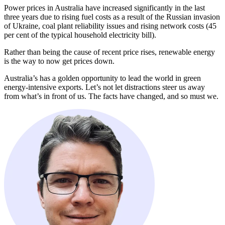
Power prices in Australia have increased significantly in the last
three years due to rising fuel costs as a result of the Russian invasion
of Ukraine, coal plant reliability issues and rising network costs (45
per cent of the typical household electricity bill).​​​​‌ ‍ ​‍​‍‌‍ ‌ ​‍‌‍‍‌‌‍‌ ‌‍‍‌‌‍ ‍​‍​‍​ ‍‍​‍​‍‌ ​ ‌‍​‌‌‍ ‍‌‍‍‌‌ ‌​‌ ‍‌​‍ ‍‌‍‍‌‌‍ ​‍​‍​‍ ​​‍​‍‌‍‍​‌ ​‍‌‍‌‌‌‍‌‍​‍​‍​ ‍‍​‍​‍‌‍‍​‌ ‌​‌ ‌​‌ ​​​ ‍‍​‍ ​‍ ‌‍ ​‌‍ ‌‍​ ‌‍​‌‌‍ ​‌‍‍​‌‍ ‌ ​ ‌ ‌​​ ‍‍​ ​ ​ ​ ​ ​ ​ ​ ​‍ ‌‍‍‌‌‍ ‍‌ ‌​‌‍‌‌‌‍ ‍‌ ‌​​‍ ‌‍‌‌‌‍‌​‌‍‍‌‌ ‌​​‍ ‌‍ ‌‌‍ ‌‍‌​‌‍‌‌​ ‌‌ ​​‌ ​‍‌‍‌‌‌ ​ ‌‍‌‌‌‍ ‍‌ ‌​‌‍​‌‌ ‌​‌‍‍‌‌‍ ‌‍ ‍​ ‍ ‌‍‍‌‌‍‌​​ ‌​ ​​‌‍​‌​ ‌‍​ ‌‌​ ‍​​ ‌‍​ ​​‌‍​‌​‍ ‌‌‍‌‌​ ‌​​ ​​​ ‌​​‍ ‌​ ‌​​ ​ ​ ‍‌​ ‌​​‍ ‌‌‍​‍‌‍‌​‌‍​ ​ ‌ ​‍ ‌​ ​ ​ ​​​ ‍‌​ ‌ ​ ​‌​ ‌‌‌‍​‍​ ​‍‌‍​‌​ ​‍​ ‍‌​ ‍​​ ‍ ‌ ‌​‌ ‍‌‌ ​​‌‍‌‌​ ‌‌‍ ‍‌‍‌‌‌ ‌ ‌ ​ ​ ‍ ‌ ​​‌‍​‌‌ ‌​‌‍‍​​ ‌‌‍​ ‌‍ ‌‍ ‍‌ ‌​‌‍‌‌‌‍ ‍‌ ‌​​‍‌‌​ ‌‌‌​​‍‌‌ ‌‍‍ ‌‍‌‌‌ ‍‌​‍‌‌​ ​ ‌​‌​​‍‌‌​ ​ ‌​‌​​‍‌‌​ ​‍​ ​‍​ ​​‌‍‌‍‌‍​‍​ ​ ​ ‍​​ ‌​​ ‌​‌‍‌‍‌‍​ ​ ‌‌‌‍‌‍‌‍‌‌​‍‌‌​ ​‍​ ​‍​‍‌‌​ ‌‌‌​‌​​‍ ‍‌‍​ ‌‍‍​‌‍‍‌‌‍ ​‌‍‌​‌ ​‍‌‍‌‌‌‍ ‍​‍‌‌​ ‌‌‌​​‍‌‌ ‌‍‍ ‌‍‌‌‌ ‍‌​‍‌‌​ ​ ‌​‌​​‍‌‌​ ​ ‌​‌​​‍‌‌​ ​‍​ ​‍​ ‌​​ ‌‍‌‍‌‍‌‍‌‌‌‍‌‍​ ‍‌​ ​ ‌‍​‍‌‍​ ​ ​​​ ‌‌‌‍‌‍​ ​​​‍‌‌​ ​‍​ ​‍​‍‌‌​ ‌‌‌​‌​​‍ ‍‌ ‌​‌‍‌‌‌ ‍​‌ ‌​​ ‌‍​‍‌‍​‌‌ ​ ‌‍‌‌‌‌‌‌‌ ​‍‌‍ ​​ ‌‌‍‍​‌ ‌​‌ ‌​‌ ​​​‍‌‌​ ​ ‌​​‌​‍‌‌​ ​‍‌​‌‍​‍‌‌​ ​‍‌​‌‍‌‍ ​‌‍ ‌‍​ ‌‍​‌‌‍ ​‌‍‍​‌‍ ‌ ​ ‌ ‌​​‍‌‌​ ​ ‌​​‌​ ​ ​ ​ ​ ​ ​ ​ ​‍‌‍‌‍‍‌‌‍‌​​ ‌​ ​​‌‍​‌​ ‌‍​ ‌‌​ ‍​​ ‌‍​ ​​‌‍​‌​‍ ‌‌‍‌‌​ ‌​​ ​​​ ‌​​‍ ‌​ ‌​​ ​ ​ ‍‌​ ‌​​‍ ‌‌‍​‍‌‍‌​‌‍​ ​ ‌ ​‍ ‌​ ​ ​ ​​​ ‍‌​ ‌ ​ ​‌​ ‌‌‌‍​‍​ ​‍‌‍​‌​ ​‍​ ‍‌​ ‍​​‍‌‍‌ ‌​‌ ‍‌‌ ​​‌‍‌‌​ ‌‌‍ ‍‌‍‌‌‌ ‌ ‌ ​ ​‍‌‍‌ ​​‌‍​‌‌ ‌​‌‍‍​​ ‌‌‍​ ‌‍ ‌‍ ‍‌ ‌​‌‍‌‌‌‍ ‍‌ ‌​​‍‌‌​ ‌‌‌​​‍‌‌ ‌‍‍ ‌‍‌‌‌ ‍‌​‍‌‌​ ​ ‌​‌​​‍‌‌​ ​ ‌​‌​​‍‌‌​ ​‍​ ​‍​ ​​‌‍‌‍‌‍​‍​ ​ ​ ‍​​ ‌​​ ‌​‌‍‌‍‌‍​ ​ ‌‌‌‍‌‍‌‍‌‌​‍‌‌​ ​‍​ ​‍​‍‌‌​ ‌‌‌​‌​​‍ ‍‌‍​ ‌‍‍​‌‍‍‌‌‍ ​‌‍‌​‌ ​‍‌‍‌‌‌‍ ‍​‍‌‌​ ‌‌‌​​‍‌‌ ‌‍‍ ‌‍‌‌‌ ‍‌​‍‌‌​ ​ ‌​‌​​‍‌‌​ ​ ‌​‌​​‍‌‌​ ​‍​ ​‍​ ‌​​ ‌‍‌‍‌‍‌‍‌‌‌‍‌‍​ ‍‌​ ​ ‌‍​‍‌‍​ ​ ​​​ ‌‌‌‍‌‍​ ​​​‍‌‌​ ​‍​ ​‍​‍‌‌​ ‌‌‌​‌​​‍ ‍‌ ‌​‌‍‌‌‌ ‍​‌ ‌​​‍‌‍‌ ​​‌‍‌‌‌ ​‍‌ ​ ‌ ​​‌‍‌‌‌‍​ ‌ ‌​‌‍‍‌‌ ‌‍‌‍‌‌​ ‌‌ ​​‌ ‌‌‌‍​‍‌‍ ​‌‍‍‌‌ ​ ‌‍‍​‌‍‌‌‌‍‌​​‍​‍‌ ‌
Rather than being the cause of recent price rises, renewable energy
is the way to now get prices down.​​​​‌ ‍ ​‍​‍‌‍ ‌ ​‍‌‍‍‌‌‍‌ ‌‍‍‌‌‍ ‍​‍​‍​ ‍‍​‍​‍‌ ​ ‌‍​‌‌‍ ‍‌‍‍‌‌ ‌​‌ ‍‌​‍ ‍‌‍‍‌‌‍ ​‍​‍​‍ ​​‍​‍‌‍‍​‌ ​‍‌‍‌‌‌‍‌‍​‍​‍​ ‍‍​‍​‍‌‍‍​‌ ‌​‌ ‌​‌ ​​​ ‍‍​‍ ​‍ ‌‍ ​‌‍ ‌‍​ ‌‍​‌‌‍ ​‌‍‍​‌‍ ‌ ​ ‌ ‌​​ ‍‍​ ​ ​ ​ ​ ​ ​ ​ ​‍ ‌‍‍‌‌‍ ‍‌ ‌​‌‍‌‌‌‍ ‍‌ ‌​​‍ ‌‍‌‌‌‍‌​‌‍‍‌‌ ‌​​‍ ‌‍ ‌‌‍ ‌‍‌​‌‍‌‌​ ‌‌ ​​‌ ​‍‌‍‌‌‌ ​ ‌‍‌‌‌‍ ‍‌ ‌​‌‍​‌‌ ‌​‌‍‍‌‌‍ ‌‍ ‍​ ‍ ‌‍‍‌‌‍‌​​ ‌​ ​​‌‍​‌​ ‌‍​ ‌‌​ ‍​​ ‌‍​ ​​‌‍​‌​‍ ‌‌‍‌‌​ ‌​​ ​​​ ‌​​‍ ‌​ ‌​​ ​ ​ ‍‌​ ‌​​‍ ‌‌‍​‍‌‍‌​‌‍​ ​ ‌ ​‍ ‌​ ​ ​ ​​​ ‍‌​ ‌ ​ ​‌​ ‌‌‌‍​‍​ ​‍‌‍​‌​ ​‍​ ‍‌​ ‍​​ ‍ ‌ ‌​‌ ‍‌‌ ​​‌‍‌‌​ ‌‌‍ ‍‌‍‌‌‌ ‌ ‌ ​ ​ ‍ ‌ ​​‌‍​‌‌ ‌​‌‍‍​​ ‌‌‍​ ‌‍ ‌‍ ‍‌ ‌​‌‍‌‌‌‍ ‍‌ ‌​​‍‌‌​ ‌‌‌​​‍‌‌ ‌‍‍ ‌‍‌‌‌ ‍‌​‍‌‌​ ​ ‌​‌​​‍‌‌​ ​ ‌​‌​​‍‌‌​ ​‍​ ​‍​ ‌‌​ ‍​​ ‌‍​ ​​​ ‌​​ ​​​ ​ ​ ‌ ‌‍‌​​ ​‍‌‍‌‍‌‍​ ​‍‌‌​ ​‍​ ​‍​‍‌‌​ ‌‌‌​‌​​‍ ‍‌‍​ ‌‍‍​‌‍‍‌‌‍ ​‌‍‌​‌ ​‍‌‍‌‌‌‍ ‍​‍‌‌​ ‌‌‌​​‍‌‌ ‌‍‍ ‌‍‌‌‌ ‍‌​‍‌‌​ ​ ‌​‌​​‍‌‌​ ​ ‌​‌​​‍‌‌​ ​‍​ ​‍‌‍​‍​ ​ ​ ​ ​ ​‍​ ‌ ​ ‍‌​ ‌‌​ ‌​​ ​ ​ ‌‍​ ‌ ​ ‌‍​ ​​​‍‌‌​ ​‍​ ​‍​‍‌‌​ ‌‌‌​‌​​‍ ‍‌ ‌​‌‍‌‌‌ ‍​‌ ‌​​ ‌‍​‍‌‍​‌‌ ​ ‌‍‌‌‌‌‌‌‌ ​‍‌‍ ​​ ‌‌‍‍​‌ ‌​‌ ‌​‌ ​​​‍‌‌​ ​ ‌​​‌​‍‌‌​ ​‍‌​‌‍​‍‌‌​ ​‍‌​‌‍‌‍ ​‌‍ ‌‍​ ‌‍​‌‌‍ ​‌‍‍​‌‍ ‌ ​ ‌ ‌​​‍‌‌​ ​ ‌​​‌​ ​ ​ ​ ​ ​ ​ ​ ​‍‌‍‌‍‍‌‌‍‌​​ ‌​ ​​‌‍​‌​ ‌‍​ ‌‌​ ‍​​ ‌‍​ ​​‌‍​‌​‍ ‌‌‍‌‌​ ‌​​ ​​​ ‌​​‍ ‌​ ‌​​ ​ ​ ‍‌​ ‌​​‍ ‌‌‍​‍‌‍‌​‌‍​ ​ ‌ ​‍ ‌​ ​ ​ ​​​ ‍‌​ ‌ ​ ​‌​ ‌‌‌‍​‍​ ​‍‌‍​‌​ ​‍​ ‍‌​ ‍​​‍‌‍‌ ‌​‌ ‍‌‌ ​​‌‍‌‌​ ‌‌‍ ‍‌‍‌‌‌ ‌ ‌ ​ ​‍‌‍‌ ​​‌‍​‌‌ ‌​‌‍‍​​ ‌‌‍​ ‌‍ ‌‍ ‍‌ ‌​‌‍‌‌‌‍ ‍‌ ‌​​‍‌‌​ ‌‌‌​​‍‌‌ ‌‍‍ ‌‍‌‌‌ ‍‌​‍‌‌​ ​ ‌​‌​​‍‌‌​ ​ ‌​‌​​‍‌‌​ ​‍​ ​‍​ ‌‌​ ‍​​ ‌‍​ ​​​ ‌​​ ​​​ ​ ​ ‌ ‌‍‌​​ ​‍‌‍‌‍‌‍​ ​‍‌‌​ ​‍​ ​‍​‍‌‌​ ‌‌‌​‌​​‍ ‍‌‍​ ‌‍‍​‌‍‍‌‌‍ ​‌‍‌​‌ ​‍‌‍‌‌‌‍ ‍​‍‌‌​ ‌‌‌​​‍‌‌ ‌‍‍ ‌‍‌‌‌ ‍‌​‍‌‌​ ​ ‌​‌​​‍‌‌​ ​ ‌​‌​​‍‌‌​ ​‍​ ​‍‌‍​‍​ ​ ​ ​ ​ ​‍​ ‌ ​ ‍‌​ ‌‌​ ‌​​ ​ ​ ‌‍​ ‌ ​ ‌‍​ ​​​‍‌‌​ ​‍​ ​‍​‍‌‌​ ‌‌‌​‌​​‍ ‍‌ ‌​‌‍‌‌‌ ‍​‌ ‌​​‍‌‍‌ ​​‌‍‌‌‌ ​‍‌ ​ ‌ ​​‌‍‌‌‌‍​ ‌ ‌​‌‍‍‌‌ ‌‍‌‍‌‌​ ‌‌ ​​‌ ‌‌‌‍​‍‌‍ ​‌‍‍‌‌ ​ ‌‍‍​‌‍‌‌‌‍‌​​‍​‍‌ ‌
Australia’s has a golden opportunity to lead the world in green
energy-intensive exports. Let’s not let distractions steer us away
from what’s in front of us. The facts have changed, and so must we.​​​​‌ ‍ ​‍​‍‌‍ ‌ ​‍‌‍‍‌‌‍‌ ‌‍‍‌‌‍ ‍​‍​‍​ ‍‍​‍​‍‌ ​ ‌‍​‌‌‍ ‍‌‍‍‌‌ ‌​‌ ‍‌​‍ ‍‌‍‍‌‌‍ ​‍​‍​‍ ​​‍​‍‌‍‍​‌ ​‍‌‍‌‌‌‍‌‍​‍​‍​ ‍‍​‍​‍‌‍‍​‌ ‌​‌ ‌​‌ ​​​ ‍‍​‍ ​‍ ‌‍ ​‌‍ ‌‍​ ‌‍​‌‌‍ ​‌‍‍​‌‍ ‌ ​ ‌ ‌​​ ‍‍​ ​ ​ ​ ​ ​ ​ ​ ​‍ ‌‍‍‌‌‍ ‍‌ ‌​‌‍‌‌‌‍ ‍‌ ‌​​‍ ‌‍‌‌‌‍‌​‌‍‍‌‌ ‌​​‍ ‌‍ ‌‌‍ ‌‍‌​‌‍‌‌​ ‌‌ ​​‌ ​‍‌‍‌‌‌ ​ ‌‍‌‌‌‍ ‍‌ ‌​‌‍​‌‌ ‌​‌‍‍‌‌‍ ‌‍ ‍​ ‍ ‌‍‍‌‌‍‌​​ ‌​ ​​‌‍​‌​ ‌‍​ ‌‌​ ‍​​ ‌‍​ ​​‌‍​‌​‍ ‌‌‍‌‌​ ‌​​ ​​​ ‌​​‍ ‌​ ‌​​ ​ ​ ‍‌​ ‌​​‍ ‌‌‍​‍‌‍‌​‌‍​ ​ ‌ ​‍ ‌​ ​ ​ ​​​ ‍‌​ ‌ ​ ​‌​ ‌‌‌‍​‍​ ​‍‌‍​‌​ ​‍​ ‍‌​ ‍​​ ‍ ‌ ‌​‌ ‍‌‌ ​​‌‍‌‌​ ‌‌‍ ‍‌‍‌‌‌ ‌ ‌ ​ ​ ‍ ‌ ​​‌‍​‌‌ ‌​‌‍‍​​ ‌‌‍​ ‌‍ ‌‍ ‍‌ ‌​‌‍‌‌‌‍ ‍‌ ‌​​‍‌‌​ ‌‌‌​​‍‌‌ ‌‍‍ ‌‍‌‌‌ ‍‌​‍‌‌​ ​ ‌​‌​​‍‌‌​ ​ ‌​‌​​‍‌‌​ ​‍​ ​‍‌‍‌‍​ ‌‌‌‍‌‌‌‍​ ‌‍‌‍​ ‌​​ ​‌​ ​‌​ ‍‌​ ‌​‌‍​ ‌‍‌‌​‍‌‌​ ​‍​ ​‍​‍‌‌​ ‌‌‌​‌​​‍ ‍‌‍​ ‌‍‍​‌‍‍‌‌‍ ​‌‍‌​‌ ​‍‌‍‌‌‌‍ ‍​‍‌‌​ ‌‌‌​​‍‌‌ ‌‍‍ ‌‍‌‌‌ ‍‌​‍‌‌​ ​ ‌​‌​​‍‌‌​ ​ ‌​‌​​‍‌‌​ ​‍​ ​‍​ ‌‍​ ​ ​ ​‍​ ‌‌‌‍​ ​ ​‌​ ​ ‌‍‌​‌‍‌‌​ ​​​ ​​​ ​​​ ​​​‍‌‌​ ​‍​ ​‍​‍‌‌​ ‌‌‌​‌​​‍ ‍‌ ‌​‌‍‌‌‌ ‍​‌ ‌​​ ‌‍​‍‌‍​‌‌ ​ ‌‍‌‌‌‌‌‌‌ ​‍‌‍ ​​ ‌‌‍‍​‌ ‌​‌ ‌​‌ ​​​‍‌‌​ ​ ‌​​‌​‍‌‌​ ​‍‌​‌‍​‍‌‌​ ​‍‌​‌‍‌‍ ​‌‍ ‌‍​ ‌‍​‌‌‍ ​‌‍‍​‌‍ ‌ ​ ‌ ‌​​‍‌‌​ ​ ‌​​‌​ ​ ​ ​ ​ ​ ​ ​ ​‍‌‍‌‍‍‌‌‍‌​​ ‌​ ​​‌‍​‌​ ‌‍​ ‌‌​ ‍​​ ‌‍​ ​​‌‍​‌​‍ ‌‌‍‌‌​ ‌​​ ​​​ ‌​​‍ ‌​ ‌​​ ​ ​ ‍‌​ ‌​​‍ ‌‌‍​‍‌‍‌​‌‍​ ​ ‌ ​‍ ‌​ ​ ​ ​​​ ‍‌​ ‌ ​ ​‌​ ‌‌‌‍​‍​ ​‍‌‍​‌​ ​‍​ ‍‌​ ‍​​‍‌‍‌ ‌​‌ ‍‌‌ ​​‌‍‌‌​ ‌‌‍ ‍‌‍‌‌‌ ‌ ‌ ​ ​‍‌‍‌ ​​‌‍​‌‌ ‌​‌‍‍​​ ‌‌‍​ ‌‍ ‌‍ ‍‌ ‌​‌‍‌‌‌‍ ‍‌ ‌​​‍‌‌​ ‌‌‌​​‍‌‌ ‌‍‍ ‌‍‌‌‌ ‍‌​‍‌‌​ ​ ‌​‌​​‍‌‌​ ​ ‌​‌​​‍‌‌​ ​‍​ ​‍‌‍‌‍​ ‌‌‌‍‌‌‌‍​ ‌‍‌‍​ ‌​​ ​‌​ ​‌​ ‍‌​ ‌​‌‍​ ‌‍‌‌​‍‌‌​ ​‍​ ​‍​‍‌‌​ ‌‌‌​‌​​‍ ‍‌‍​ ‌‍‍​‌‍‍‌‌‍ ​‌‍‌​‌ ​‍‌‍‌‌‌‍ ‍​‍‌‌​ ‌‌‌​​‍‌‌ ‌‍‍ ‌‍‌‌‌ ‍‌​‍‌‌​ ​ ‌​‌​​‍‌‌​ ​ ‌​‌​​‍‌‌​ ​‍​ ​‍​ ‌‍​ ​ ​ ​‍​ ‌‌‌‍​ ​ ​‌​ ​ ‌‍‌​‌‍‌‌​ ​​​ ​​​ ​​​ ​​​‍‌‌​ ​‍​ ​‍​‍‌‌​ ‌‌‌​‌​​‍ ‍‌ ‌​‌‍‌‌‌ ‍​‌ ‌​​‍‌‍‌ ​​‌‍‌‌‌ ​‍‌ ​ ‌ ​​‌‍‌‌‌‍​ ‌ ‌​‌‍‍‌‌ ‌‍‌‍‌‌​ ‌‌ ​​‌ ‌‌‌‍​‍‌‍ ​‌‍‍‌‌ ​ ‌‍‍​‌‍‌‌‌‍‌​​‍​‍‌ ‌