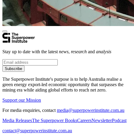
Stay up to date with the latest
news
,
research
and
analysis
Subscribe
The Superpower Institute's purpose is to help Australia realise a
green energy export-led economic opportunity that surpasses the
mining era while aiding global efforts to reach net zero.​​​​‌ ‍ ​‍​‍‌‍ ‌ ​‍‌‍‍‌‌‍‌ ‌‍‍‌‌‍ ‍​‍​‍​ ‍‍​‍​‍‌ ​ ‌‍​‌‌‍ ‍‌‍‍‌‌ ‌​‌ ‍‌​‍ ‍‌‍‍‌‌‍ ​‍​‍​‍ ​​‍​‍‌‍‍​‌ ​‍‌‍‌‌‌‍‌‍​‍​‍​ ‍‍​‍​‍‌‍‍​‌ ‌​‌ ‌​‌ ​​​ ‍‍​‍ ​‍ ‌‍ ​‌‍ ‌‍​ ‌‍​‌‌‍ ​‌‍‍​‌‍ ‌ ​ ‌ ‌​​ ‍‍​ ​ ​ ​ ​ ​ ​ ​ ​‍ ‌‍‍‌‌‍ ‍‌ ‌​‌‍‌‌‌‍ ‍‌ ‌​​‍ ‌‍‌‌‌‍‌​‌‍‍‌‌ ‌​​‍ ‌‍ ‌‌‍ ‌‍‌​‌‍‌‌​ ‌‌ ​​‌ ​‍‌‍‌‌‌ ​ ‌‍‌‌‌‍ ‍‌ ‌​‌‍​‌‌ ‌​‌‍‍‌‌‍ ‌‍ ‍​ ‍ ‌‍‍‌‌‍‌​​ ‌​ ​‍​ ‌‍​ ‌‌​ ‌‍​ ​​‌‍‌‌​ ‍​​ ​​​‍ ‌​ ‌ ​ ‌​​ ‌‍​ ‌‌​‍ ‌​ ‌​​ ‍​​ ​ ​ ‍‌​‍ ‌​ ‍​​ ‌‍​ ​‍​ ‍‌​‍ ‌​ ‌‌​ ‌‌​ ‌ ​ ​‍‌‍‌‍​ ‍​​ ​‍​ ‍‌​ ‌‌​ ‍​​ ​​‌‍‌‌​ ‍ ‌ ‌​‌ ‍‌‌ ​​‌‍‌‌​ ‌‌ ​ ‌‍‌‌‌ ‌​‌ ‌​‌‍‍‌‌‍ ‍‌‍‌ ‌ ​ ​ ‍ ‌ ​​‌‍​‌‌ ‌​‌‍‍​​ ‌‌‍‌‍‌‍ ‌‍ ‌ ‌​‌‍‌‌‌ ​‍‌‌‌​‌‍‌‌‌ ‍​‌ ‌​​ ‌‍​‍‌‍​‌‌ ​ ‌‍‌‌‌‌‌‌‌ ​‍‌‍ ​​ ‌‌‍‍​‌ ‌​‌ ‌​‌ ​​​‍‌‌​ ​ ‌​​‌​‍‌‌​ ​‍‌​‌‍​‍‌‌​ ​‍‌​‌‍‌‍ ​‌‍ ‌‍​ ‌‍​‌‌‍ ​‌‍‍​‌‍ ‌ ​ ‌ ‌​​‍‌‌​ ​ ‌​​‌​ ​ ​ ​ ​ ​ ​ ​ ​‍‌‍‌‍‍‌‌‍‌​​ ‌​ ​‍​ ‌‍​ ‌‌​ ‌‍​ ​​‌‍‌‌​ ‍​​ ​​​‍ ‌​ ‌ ​ ‌​​ ‌‍​ ‌‌​‍ ‌​ ‌​​ ‍​​ ​ ​ ‍‌​‍ ‌​ ‍​​ ‌‍​ ​‍​ ‍‌​‍ ‌​ ‌‌​ ‌‌​ ‌ ​ ​‍‌‍‌‍​ ‍​​ ​‍​ ‍‌​ ‌‌​ ‍​​ ​​‌‍‌‌​‍‌‍‌ ‌​‌ ‍‌‌ ​​‌‍‌‌​ ‌‌ ​ ‌‍‌‌‌ ‌​‌ ‌​‌‍‍‌‌‍ ‍‌‍‌ ‌ ​ ​‍‌‍‌ ​​‌‍​‌‌ ‌​‌‍‍​​ ‌‌‍‌‍‌‍ ‌‍ ‌ ‌​‌‍‌‌‌ ​‍‌‌‌​‌‍‌‌‌ ‍​‌ ‌​​‍‌‍‌ ​​‌‍‌‌‌ ​‍‌ ​ ‌ ​​‌‍‌‌‌‍​ ‌ ‌​‌‍‍‌‌ ‌‍‌‍‌‌​ ‌‌ ​​‌ ‌‌‌‍​‍‌‍ ​‌‍‍‌‌ ​ ‌‍‍​‌‍‌‌‌‍‌​​‍​‍‌ ‌
Support our Mission
For media enquiries, contact
media@superpowerinstitute.com.au
Media Releases​​​​‌ ‍ ​‍​‍‌‍ ‌ ​‍‌‍‍‌‌‍‌ ‌‍‍‌‌‍ ‍​‍​‍​ ‍‍​‍​‍‌ ​ ‌‍​‌‌‍ ‍‌‍‍‌‌ ‌​‌ ‍‌​‍ ‍‌‍‍‌‌‍ ​‍​‍​‍ ​​‍​‍‌‍‍​‌ ​‍‌‍‌‌‌‍‌‍​‍​‍​ ‍‍​‍​‍‌‍‍​‌ ‌​‌ ‌​‌ ​​​ ‍‍​‍ ​‍ ‌‍ ​‌‍ ‌‍​ ‌‍​‌‌‍ ​‌‍‍​‌‍ ‌ ​ ‌ ‌​​ ‍‍​ ​ ​ ​ ​ ​ ​ ​ ​‍ ‌‍‍‌‌‍ ‍‌ ‌​‌‍‌‌‌‍ ‍‌ ‌​​‍ ‌‍‌‌‌‍‌​‌‍‍‌‌ ‌​​‍ ‌‍ ‌‌‍ ‌‍‌​‌‍‌‌​ ‌‌ ​​‌ ​‍‌‍‌‌‌ ​ ‌‍‌‌‌‍ ‍‌ ‌​‌‍​‌‌ ‌​‌‍‍‌‌‍ ‌‍ ‍​ ‍ ‌‍‍‌‌‍‌​​ ‌​ ​‍​ ‌‍​ ‌‌​ ‌‍​ ​​‌‍‌‌​ ‍​​ ​​​‍ ‌​ ‌ ​ ‌​​ ‌‍​ ‌‌​‍ ‌​ ‌​​ ‍​​ ​ ​ ‍‌​‍ ‌​ ‍​​ ‌‍​ ​‍​ ‍‌​‍ ‌​ ‌‌​ ‌‌​ ‌ ​ ​‍‌‍‌‍​ ‍​​ ​‍​ ‍‌​ ‌‌​ ‍​​ ​​‌‍‌‌​ ‍ ‌ ‌​‌ ‍‌‌ ​​‌‍‌‌​ ‌‌ ​ ‌‍‌‌‌ ‌​‌ ‌​‌‍‍‌‌‍ ‍‌‍‌ ‌ ​ ​ ‍ ‌ ​​‌‍​‌‌ ‌​‌‍‍​​ ‌‌‍‌‍‌‍ ‌‍ ‌ ‌​‌‍‌‌‌ ​‍‌​ ‌‌‍‌‌‌‍ ‍‌ ‌‌‌​‍‌‌ ‌​‌‍‌‌‌‍ ‌‌ ​ ​‍‌‌​ ‌‌‌​​‍‌‌ ‌‍‍ ‌‍‌‌‌ ‍‌​‍‌‌​ ​ ‌​‌​​‍‌‌​ ​ ‌​‌​​‍‌‌​ ​‍​ ​‍‌‍​ ‌‍​‌​ ‌​​ ​​​ ‍‌‌‍‌​​ ​‍​ ‌‍‌‍​ ​ ‌ ‌‍‌‌​ ‌‌​‍‌‌​ ​‍​ ​‍​‍‌‌​ ‌‌‌​‌​​‍ ‍‌‍ ​‌‍​‌‌‍​‍‌‍‌‌‌‍ ​​ ‌‍​‍‌‍​‌‌ ​ ‌‍‌‌‌‌‌‌‌ ​‍‌‍ ​​ ‌‌‍‍​‌ ‌​‌ ‌​‌ ​​​‍‌‌​ ​ ‌​​‌​‍‌‌​ ​‍‌​‌‍​‍‌‌​ ​‍‌​‌‍‌‍ ​‌‍ ‌‍​ ‌‍​‌‌‍ ​‌‍‍​‌‍ ‌ ​ ‌ ‌​​‍‌‌​ ​ ‌​​‌​ ​ ​ ​ ​ ​ ​ ​ ​‍‌‍‌‍‍‌‌‍‌​​ ‌​ ​‍​ ‌‍​ ‌‌​ ‌‍​ ​​‌‍‌‌​ ‍​​ ​​​‍ ‌​ ‌ ​ ‌​​ ‌‍​ ‌‌​‍ ‌​ ‌​​ ‍​​ ​ ​ ‍‌​‍ ‌​ ‍​​ ‌‍​ ​‍​ ‍‌​‍ ‌​ ‌‌​ ‌‌​ ‌ ​ ​‍‌‍‌‍​ ‍​​ ​‍​ ‍‌​ ‌‌​ ‍​​ ​​‌‍‌‌​‍‌‍‌ ‌​‌ ‍‌‌ ​​‌‍‌‌​ ‌‌ ​ ‌‍‌‌‌ ‌​‌ ‌​‌‍‍‌‌‍ ‍‌‍‌ ‌ ​ ​‍‌‍‌ ​​‌‍​‌‌ ‌​‌‍‍​​ ‌‌‍‌‍‌‍ ‌‍ ‌ ‌​‌‍‌‌‌ ​‍‌​ ‌‌‍‌‌‌‍ ‍‌ ‌‌‌​‍‌‌ ‌​‌‍‌‌‌‍ ‌‌ ​ ​‍‌‌​ ‌‌‌​​‍‌‌ ‌‍‍ ‌‍‌‌‌ ‍‌​‍‌‌​ ​ ‌​‌​​‍‌‌​ ​ ‌​‌​​‍‌‌​ ​‍​ ​‍‌‍​ ‌‍​‌​ ‌​​ ​​​ ‍‌‌‍‌​​ ​‍​ ‌‍‌‍​ ​ ‌ ‌‍‌‌​ ‌‌​‍‌‌​ ​‍​ ​‍​‍‌‌​ ‌‌‌​‌​​‍ ‍‌‍ ​‌‍​‌‌‍​‍‌‍‌‌‌‍ ​​‍‌‍‌ ​​‌‍‌‌‌ ​‍‌ ​ ‌ ​​‌‍‌‌‌‍​ ‌ ‌​‌‍‍‌‌ ‌‍‌‍‌‌​ ‌‌ ​​‌ ‌‌‌‍​‍‌‍ ​‌‍‍‌‌ ​ ‌‍‍​‌‍‌‌‌‍‌​​‍​‍‌ ‌
The Superpower Books​​​​‌ ‍ ​‍​‍‌‍ ‌ ​‍‌‍‍‌‌‍‌ ‌‍‍‌‌‍ ‍​‍​‍​ ‍‍​‍​‍‌ ​ ‌‍​‌‌‍ ‍‌‍‍‌‌ ‌​‌ ‍‌​‍ ‍‌‍‍‌‌‍ ​‍​‍​‍ ​​‍​‍‌‍‍​‌ ​‍‌‍‌‌‌‍‌‍​‍​‍​ ‍‍​‍​‍‌‍‍​‌ ‌​‌ ‌​‌ ​​​ ‍‍​‍ ​‍ ‌‍ ​‌‍ ‌‍​ ‌‍​‌‌‍ ​‌‍‍​‌‍ ‌ ​ ‌ ‌​​ ‍‍​ ​ ​ ​ ​ ​ ​ ​ ​‍ ‌‍‍‌‌‍ ‍‌ ‌​‌‍‌‌‌‍ ‍‌ ‌​​‍ ‌‍‌‌‌‍‌​‌‍‍‌‌ ‌​​‍ ‌‍ ‌‌‍ ‌‍‌​‌‍‌‌​ ‌‌ ​​‌ ​‍‌‍‌‌‌ ​ ‌‍‌‌‌‍ ‍‌ ‌​‌‍​‌‌ ‌​‌‍‍‌‌‍ ‌‍ ‍​ ‍ ‌‍‍‌‌‍‌​​ ‌​ ​‍​ ‌‍​ ‌‌​ ‌‍​ ​​‌‍‌‌​ ‍​​ ​​​‍ ‌​ ‌ ​ ‌​​ ‌‍​ ‌‌​‍ ‌​ ‌​​ ‍​​ ​ ​ ‍‌​‍ ‌​ ‍​​ ‌‍​ ​‍​ ‍‌​‍ ‌​ ‌‌​ ‌‌​ ‌ ​ ​‍‌‍‌‍​ ‍​​ ​‍​ ‍‌​ ‌‌​ ‍​​ ​​‌‍‌‌​ ‍ ‌ ‌​‌ ‍‌‌ ​​‌‍‌‌​ ‌‌ ​ ‌‍‌‌‌ ‌​‌ ‌​‌‍‍‌‌‍ ‍‌‍‌ ‌ ​ ​ ‍ ‌ ​​‌‍​‌‌ ‌​‌‍‍​​ ‌‌‍‌‍‌‍ ‌‍ ‌ ‌​‌‍‌‌‌ ​‍‌​ ‌‌‍‌‌‌‍ ‍‌ ‌‌‌​‍‌‌ ‌​‌‍‌‌‌‍ ‌‌ ​ ​‍‌‌​ ‌‌‌​​‍‌‌ ‌‍‍ ‌‍‌‌‌ ‍‌​‍‌‌​ ​ ‌​‌​​‍‌‌​ ​ ‌​‌​​‍‌‌​ ​‍​ ​‍​ ‌‍​ ‌ ​ ‌‌​ ​​​ ​‍​ ‌​‌‍‌​​ ‍​‌‍‌‌​ ‌‌‌‍‌‌​ ‍​​‍‌‌​ ​‍​ ​‍​‍‌‌​ ‌‌‌​‌​​‍ ‍‌‍ ​‌‍​‌‌‍​‍‌‍‌‌‌‍ ​​ ‌‍​‍‌‍​‌‌ ​ ‌‍‌‌‌‌‌‌‌ ​‍‌‍ ​​ ‌‌‍‍​‌ ‌​‌ ‌​‌ ​​​‍‌‌​ ​ ‌​​‌​‍‌‌​ ​‍‌​‌‍​‍‌‌​ ​‍‌​‌‍‌‍ ​‌‍ ‌‍​ ‌‍​‌‌‍ ​‌‍‍​‌‍ ‌ ​ ‌ ‌​​‍‌‌​ ​ ‌​​‌​ ​ ​ ​ ​ ​ ​ ​ ​‍‌‍‌‍‍‌‌‍‌​​ ‌​ ​‍​ ‌‍​ ‌‌​ ‌‍​ ​​‌‍‌‌​ ‍​​ ​​​‍ ‌​ ‌ ​ ‌​​ ‌‍​ ‌‌​‍ ‌​ ‌​​ ‍​​ ​ ​ ‍‌​‍ ‌​ ‍​​ ‌‍​ ​‍​ ‍‌​‍ ‌​ ‌‌​ ‌‌​ ‌ ​ ​‍‌‍‌‍​ ‍​​ ​‍​ ‍‌​ ‌‌​ ‍​​ ​​‌‍‌‌​‍‌‍‌ ‌​‌ ‍‌‌ ​​‌‍‌‌​ ‌‌ ​ ‌‍‌‌‌ ‌​‌ ‌​‌‍‍‌‌‍ ‍‌‍‌ ‌ ​ ​‍‌‍‌ ​​‌‍​‌‌ ‌​‌‍‍​​ ‌‌‍‌‍‌‍ ‌‍ ‌ ‌​‌‍‌‌‌ ​‍‌​ ‌‌‍‌‌‌‍ ‍‌ ‌‌‌​‍‌‌ ‌​‌‍‌‌‌‍ ‌‌ ​ ​‍‌‌​ ‌‌‌​​‍‌‌ ‌‍‍ ‌‍‌‌‌ ‍‌​‍‌‌​ ​ ‌​‌​​‍‌‌​ ​ ‌​‌​​‍‌‌​ ​‍​ ​‍​ ‌‍​ ‌ ​ ‌‌​ ​​​ ​‍​ ‌​‌‍‌​​ ‍​‌‍‌‌​ ‌‌‌‍‌‌​ ‍​​‍‌‌​ ​‍​ ​‍​‍‌‌​ ‌‌‌​‌​​‍ ‍‌‍ ​‌‍​‌‌‍​‍‌‍‌‌‌‍ ​​‍‌‍‌ ​​‌‍‌‌‌ ​‍‌ ​ ‌ ​​‌‍‌‌‌‍​ ‌ ‌​‌‍‍‌‌ ‌‍‌‍‌‌​ ‌‌ ​​‌ ‌‌‌‍​‍‌‍ ​‌‍‍‌‌ ​ ‌‍‍​‌‍‌‌‌‍‌​​‍​‍‌ ‌
Careers​​​​‌ ‍ ​‍​‍‌‍ ‌ ​‍‌‍‍‌‌‍‌ ‌‍‍‌‌‍ ‍​‍​‍​ ‍‍​‍​‍‌ ​ ‌‍​‌‌‍ ‍‌‍‍‌‌ ‌​‌ ‍‌​‍ ‍‌‍‍‌‌‍ ​‍​‍​‍ ​​‍​‍‌‍‍​‌ ​‍‌‍‌‌‌‍‌‍​‍​‍​ ‍‍​‍​‍‌‍‍​‌ ‌​‌ ‌​‌ ​​​ ‍‍​‍ ​‍ ‌‍ ​‌‍ ‌‍​ ‌‍​‌‌‍ ​‌‍‍​‌‍ ‌ ​ ‌ ‌​​ ‍‍​ ​ ​ ​ ​ ​ ​ ​ ​‍ ‌‍‍‌‌‍ ‍‌ ‌​‌‍‌‌‌‍ ‍‌ ‌​​‍ ‌‍‌‌‌‍‌​‌‍‍‌‌ ‌​​‍ ‌‍ ‌‌‍ ‌‍‌​‌‍‌‌​ ‌‌ ​​‌ ​‍‌‍‌‌‌ ​ ‌‍‌‌‌‍ ‍‌ ‌​‌‍​‌‌ ‌​‌‍‍‌‌‍ ‌‍ ‍​ ‍ ‌‍‍‌‌‍‌​​ ‌​ ​‍​ ‌‍​ ‌‌​ ‌‍​ ​​‌‍‌‌​ ‍​​ ​​​‍ ‌​ ‌ ​ ‌​​ ‌‍​ ‌‌​‍ ‌​ ‌​​ ‍​​ ​ ​ ‍‌​‍ ‌​ ‍​​ ‌‍​ ​‍​ ‍‌​‍ ‌​ ‌‌​ ‌‌​ ‌ ​ ​‍‌‍‌‍​ ‍​​ ​‍​ ‍‌​ ‌‌​ ‍​​ ​​‌‍‌‌​ ‍ ‌ ‌​‌ ‍‌‌ ​​‌‍‌‌​ ‌‌ ​ ‌‍‌‌‌ ‌​‌ ‌​‌‍‍‌‌‍ ‍‌‍‌ ‌ ​ ​ ‍ ‌ ​​‌‍​‌‌ ‌​‌‍‍​​ ‌‌‍‌‍‌‍ ‌‍ ‌ ‌​‌‍‌‌‌ ​‍‌​ ‌‌‍‌‌‌‍ ‍‌ ‌‌‌​‍‌‌ ‌​‌‍‌‌‌‍ ‌‌ ​ ​‍‌‌​ ‌‌‌​​‍‌‌ ‌‍‍ ‌‍‌‌‌ ‍‌​‍‌‌​ ​ ‌​‌​​‍‌‌​ ​ ‌​‌​​‍‌‌​ ​‍​ ​‍‌‍‌‌​ ‌‌‌‍‌​​ ‌‍​ ‌ ‌‍‌​‌‍​‌​ ‌ ​ ‌ ​ ‌ ​ ​​‌‍​‌​‍‌‌​ ​‍​ ​‍​‍‌‌​ ‌‌‌​‌​​‍ ‍‌‍ ​‌‍​‌‌‍​‍‌‍‌‌‌‍ ​​ ‌‍​‍‌‍​‌‌ ​ ‌‍‌‌‌‌‌‌‌ ​‍‌‍ ​​ ‌‌‍‍​‌ ‌​‌ ‌​‌ ​​​‍‌‌​ ​ ‌​​‌​‍‌‌​ ​‍‌​‌‍​‍‌‌​ ​‍‌​‌‍‌‍ ​‌‍ ‌‍​ ‌‍​‌‌‍ ​‌‍‍​‌‍ ‌ ​ ‌ ‌​​‍‌‌​ ​ ‌​​‌​ ​ ​ ​ ​ ​ ​ ​ ​‍‌‍‌‍‍‌‌‍‌​​ ‌​ ​‍​ ‌‍​ ‌‌​ ‌‍​ ​​‌‍‌‌​ ‍​​ ​​​‍ ‌​ ‌ ​ ‌​​ ‌‍​ ‌‌​‍ ‌​ ‌​​ ‍​​ ​ ​ ‍‌​‍ ‌​ ‍​​ ‌‍​ ​‍​ ‍‌​‍ ‌​ ‌‌​ ‌‌​ ‌ ​ ​‍‌‍‌‍​ ‍​​ ​‍​ ‍‌​ ‌‌​ ‍​​ ​​‌‍‌‌​‍‌‍‌ ‌​‌ ‍‌‌ ​​‌‍‌‌​ ‌‌ ​ ‌‍‌‌‌ ‌​‌ ‌​‌‍‍‌‌‍ ‍‌‍‌ ‌ ​ ​‍‌‍‌ ​​‌‍​‌‌ ‌​‌‍‍​​ ‌‌‍‌‍‌‍ ‌‍ ‌ ‌​‌‍‌‌‌ ​‍‌​ ‌‌‍‌‌‌‍ ‍‌ ‌‌‌​‍‌‌ ‌​‌‍‌‌‌‍ ‌‌ ​ ​‍‌‌​ ‌‌‌​​‍‌‌ ‌‍‍ ‌‍‌‌‌ ‍‌​‍‌‌​ ​ ‌​‌​​‍‌‌​ ​ ‌​‌​​‍‌‌​ ​‍​ ​‍‌‍‌‌​ ‌‌‌‍‌​​ ‌‍​ ‌ ‌‍‌​‌‍​‌​ ‌ ​ ‌ ​ ‌ ​ ​​‌‍​‌​‍‌‌​ ​‍​ ​‍​‍‌‌​ ‌‌‌​‌​​‍ ‍‌‍ ​‌‍​‌‌‍​‍‌‍‌‌‌‍ ​​‍‌‍‌ ​​‌‍‌‌‌ ​‍‌ ​ ‌ ​​‌‍‌‌‌‍​ ‌ ‌​‌‍‍‌‌ ‌‍‌‍‌‌​ ‌‌ ​​‌ ‌‌‌‍​‍‌‍ ​‌‍‍‌‌ ​ ‌‍‍​‌‍‌‌‌‍‌​​‍​‍‌ ‌
Newsletter​​​​‌ ‍ ​‍​‍‌‍ ‌ ​‍‌‍‍‌‌‍‌ ‌‍‍‌‌‍ ‍​‍​‍​ ‍‍​‍​‍‌ ​ ‌‍​‌‌‍ ‍‌‍‍‌‌ ‌​‌ ‍‌​‍ ‍‌‍‍‌‌‍ ​‍​‍​‍ ​​‍​‍‌‍‍​‌ ​‍‌‍‌‌‌‍‌‍​‍​‍​ ‍‍​‍​‍‌‍‍​‌ ‌​‌ ‌​‌ ​​​ ‍‍​‍ ​‍ ‌‍ ​‌‍ ‌‍​ ‌‍​‌‌‍ ​‌‍‍​‌‍ ‌ ​ ‌ ‌​​ ‍‍​ ​ ​ ​ ​ ​ ​ ​ ​‍ ‌‍‍‌‌‍ ‍‌ ‌​‌‍‌‌‌‍ ‍‌ ‌​​‍ ‌‍‌‌‌‍‌​‌‍‍‌‌ ‌​​‍ ‌‍ ‌‌‍ ‌‍‌​‌‍‌‌​ ‌‌ ​​‌ ​‍‌‍‌‌‌ ​ ‌‍‌‌‌‍ ‍‌ ‌​‌‍​‌‌ ‌​‌‍‍‌‌‍ ‌‍ ‍​ ‍ ‌‍‍‌‌‍‌​​ ‌​ ​‍​ ‌‍​ ‌‌​ ‌‍​ ​​‌‍‌‌​ ‍​​ ​​​‍ ‌​ ‌ ​ ‌​​ ‌‍​ ‌‌​‍ ‌​ ‌​​ ‍​​ ​ ​ ‍‌​‍ ‌​ ‍​​ ‌‍​ ​‍​ ‍‌​‍ ‌​ ‌‌​ ‌‌​ ‌ ​ ​‍‌‍‌‍​ ‍​​ ​‍​ ‍‌​ ‌‌​ ‍​​ ​​‌‍‌‌​ ‍ ‌ ‌​‌ ‍‌‌ ​​‌‍‌‌​ ‌‌ ​ ‌‍‌‌‌ ‌​‌ ‌​‌‍‍‌‌‍ ‍‌‍‌ ‌ ​ ​ ‍ ‌ ​​‌‍​‌‌ ‌​‌‍‍​​ ‌‌‍‌‍‌‍ ‌‍ ‌ ‌​‌‍‌‌‌ ​‍‌​ ‌‌‍‌‌‌‍ ‍‌ ‌‌‌​‍‌‌ ‌​‌‍‌‌‌‍ ‌‌ ​ ​‍‌‌​ ‌‌‌​​‍‌‌ ‌‍‍ ‌‍‌‌‌ ‍‌​‍‌‌​ ​ ‌​‌​​‍‌‌​ ​ ‌​‌​​‍‌‌​ ​‍​ ​‍​ ​‍‌‍​‍​ ​​​ ​ ​ ‍‌​ ​‍‌‍​‌​ ‍​‌‍​‌​ ‌ ​ ​​‌‍‌‍​‍‌‌​ ​‍​ ​‍​‍‌‌​ ‌‌‌​‌​​‍ ‍‌‍ ​‌‍​‌‌‍​‍‌‍‌‌‌‍ ​​ ‌‍​‍‌‍​‌‌ ​ ‌‍‌‌‌‌‌‌‌ ​‍‌‍ ​​ ‌‌‍‍​‌ ‌​‌ ‌​‌ ​​​‍‌‌​ ​ ‌​​‌​‍‌‌​ ​‍‌​‌‍​‍‌‌​ ​‍‌​‌‍‌‍ ​‌‍ ‌‍​ ‌‍​‌‌‍ ​‌‍‍​‌‍ ‌ ​ ‌ ‌​​‍‌‌​ ​ ‌​​‌​ ​ ​ ​ ​ ​ ​ ​ ​‍‌‍‌‍‍‌‌‍‌​​ ‌​ ​‍​ ‌‍​ ‌‌​ ‌‍​ ​​‌‍‌‌​ ‍​​ ​​​‍ ‌​ ‌ ​ ‌​​ ‌‍​ ‌‌​‍ ‌​ ‌​​ ‍​​ ​ ​ ‍‌​‍ ‌​ ‍​​ ‌‍​ ​‍​ ‍‌​‍ ‌​ ‌‌​ ‌‌​ ‌ ​ ​‍‌‍‌‍​ ‍​​ ​‍​ ‍‌​ ‌‌​ ‍​​ ​​‌‍‌‌​‍‌‍‌ ‌​‌ ‍‌‌ ​​‌‍‌‌​ ‌‌ ​ ‌‍‌‌‌ ‌​‌ ‌​‌‍‍‌‌‍ ‍‌‍‌ ‌ ​ ​‍‌‍‌ ​​‌‍​‌‌ ‌​‌‍‍​​ ‌‌‍‌‍‌‍ ‌‍ ‌ ‌​‌‍‌‌‌ ​‍‌​ ‌‌‍‌‌‌‍ ‍‌ ‌‌‌​‍‌‌ ‌​‌‍‌‌‌‍ ‌‌ ​ ​‍‌‌​ ‌‌‌​​‍‌‌ ‌‍‍ ‌‍‌‌‌ ‍‌​‍‌‌​ ​ ‌​‌​​‍‌‌​ ​ ‌​‌​​‍‌‌​ ​‍​ ​‍​ ​‍‌‍​‍​ ​​​ ​ ​ ‍‌​ ​‍‌‍​‌​ ‍​‌‍​‌​ ‌ ​ ​​‌‍‌‍​‍‌‌​ ​‍​ ​‍​‍‌‌​ ‌‌‌​‌​​‍ ‍‌‍ ​‌‍​‌‌‍​‍‌‍‌‌‌‍ ​​‍‌‍‌ ​​‌‍‌‌‌ ​‍‌ ​ ‌ ​​‌‍‌‌‌‍​ ‌ ‌​‌‍‍‌‌ ‌‍‌‍‌‌​ ‌‌ ​​‌ ‌‌‌‍​‍‌‍ ​‌‍‍‌‌ ​ ‌‍‍​‌‍‌‌‌‍‌​​‍​‍‌ ‌
Podcast​​​​‌ ‍ ​‍​‍‌‍ ‌ ​‍‌‍‍‌‌‍‌ ‌‍‍‌‌‍ ‍​‍​‍​ ‍‍​‍​‍‌ ​ ‌‍​‌‌‍ ‍‌‍‍‌‌ ‌​‌ ‍‌​‍ ‍‌‍‍‌‌‍ ​‍​‍​‍ ​​‍​‍‌‍‍​‌ ​‍‌‍‌‌‌‍‌‍​‍​‍​ ‍‍​‍​‍‌‍‍​‌ ‌​‌ ‌​‌ ​​​ ‍‍​‍ ​‍ ‌‍ ​‌‍ ‌‍​ ‌‍​‌‌‍ ​‌‍‍​‌‍ ‌ ​ ‌ ‌​​ ‍‍​ ​ ​ ​ ​ ​ ​ ​ ​‍ ‌‍‍‌‌‍ ‍‌ ‌​‌‍‌‌‌‍ ‍‌ ‌​​‍ ‌‍‌‌‌‍‌​‌‍‍‌‌ ‌​​‍ ‌‍ ‌‌‍ ‌‍‌​‌‍‌‌​ ‌‌ ​​‌ ​‍‌‍‌‌‌ ​ ‌‍‌‌‌‍ ‍‌ ‌​‌‍​‌‌ ‌​‌‍‍‌‌‍ ‌‍ ‍​ ‍ ‌‍‍‌‌‍‌​​ ‌​ ​‍​ ‌‍​ ‌‌​ ‌‍​ ​​‌‍‌‌​ ‍​​ ​​​‍ ‌​ ‌ ​ ‌​​ ‌‍​ ‌‌​‍ ‌​ ‌​​ ‍​​ ​ ​ ‍‌​‍ ‌​ ‍​​ ‌‍​ ​‍​ ‍‌​‍ ‌​ ‌‌​ ‌‌​ ‌ ​ ​‍‌‍‌‍​ ‍​​ ​‍​ ‍‌​ ‌‌​ ‍​​ ​​‌‍‌‌​ ‍ ‌ ‌​‌ ‍‌‌ ​​‌‍‌‌​ ‌‌ ​ ‌‍‌‌‌ ‌​‌ ‌​‌‍‍‌‌‍ ‍‌‍‌ ‌ ​ ​ ‍ ‌ ​​‌‍​‌‌ ‌​‌‍‍​​ ‌‌‍‌‍‌‍ ‌‍ ‌ ‌​‌‍‌‌‌ ​‍‌​ ‌‌‍‌‌‌‍ ‍‌ ‌‌‌​‍‌‌ ‌​‌‍‌‌‌‍ ‌‌ ​ ​‍‌‌​ ‌‌‌​​‍‌‌ ‌‍‍ ‌‍‌‌‌ ‍‌​‍‌‌​ ​ ‌​‌​​‍‌‌​ ​ ‌​‌​​‍‌‌​ ​‍​ ​‍​ ‌‍‌‍‌‌​ ‍​​ ​ ​ ​​​ ‍‌​ ‌​​ ​​​ ​‍‌‍‌‍‌‍​ ​ ​‍​‍‌‌​ ​‍​ ​‍​‍‌‌​ ‌‌‌​‌​​‍ ‍‌‍ ​‌‍​‌‌‍​‍‌‍‌‌‌‍ ​​ ‌‍​‍‌‍​‌‌ ​ ‌‍‌‌‌‌‌‌‌ ​‍‌‍ ​​ ‌‌‍‍​‌ ‌​‌ ‌​‌ ​​​‍‌‌​ ​ ‌​​‌​‍‌‌​ ​‍‌​‌‍​‍‌‌​ ​‍‌​‌‍‌‍ ​‌‍ ‌‍​ ‌‍​‌‌‍ ​‌‍‍​‌‍ ‌ ​ ‌ ‌​​‍‌‌​ ​ ‌​​‌​ ​ ​ ​ ​ ​ ​ ​ ​‍‌‍‌‍‍‌‌‍‌​​ ‌​ ​‍​ ‌‍​ ‌‌​ ‌‍​ ​​‌‍‌‌​ ‍​​ ​​​‍ ‌​ ‌ ​ ‌​​ ‌‍​ ‌‌​‍ ‌​ ‌​​ ‍​​ ​ ​ ‍‌​‍ ‌​ ‍​​ ‌‍​ ​‍​ ‍‌​‍ ‌​ ‌‌​ ‌‌​ ‌ ​ ​‍‌‍‌‍​ ‍​​ ​‍​ ‍‌​ ‌‌​ ‍​​ ​​‌‍‌‌​‍‌‍‌ ‌​‌ ‍‌‌ ​​‌‍‌‌​ ‌‌ ​ ‌‍‌‌‌ ‌​‌ ‌​‌‍‍‌‌‍ ‍‌‍‌ ‌ ​ ​‍‌‍‌ ​​‌‍​‌‌ ‌​‌‍‍​​ ‌‌‍‌‍‌‍ ‌‍ ‌ ‌​‌‍‌‌‌ ​‍‌​ ‌‌‍‌‌‌‍ ‍‌ ‌‌‌​‍‌‌ ‌​‌‍‌‌‌‍ ‌‌ ​ ​‍‌‌​ ‌‌‌​​‍‌‌ ‌‍‍ ‌‍‌‌‌ ‍‌​‍‌‌​ ​ ‌​‌​​‍‌‌​ ​ ‌​‌​​‍‌‌​ ​‍​ ​‍​ ‌‍‌‍‌‌​ ‍​​ ​ ​ ​​​ ‍‌​ ‌​​ ​​​ ​‍‌‍‌‍‌‍​ ​ ​‍​‍‌‌​ ​‍​ ​‍​‍‌‌​ ‌‌‌​‌​​‍ ‍‌‍ ​‌‍​‌‌‍​‍‌‍‌‌‌‍ ​​‍‌‍‌ ​​‌‍‌‌‌ ​‍‌ ​ ‌ ​​‌‍‌‌‌‍​ ‌ ‌​‌‍‍‌‌ ‌‍‌‍‌‌​ ‌‌ ​​‌ ‌‌‌‍​‍‌‍ ​‌‍‍‌‌ ​ ‌‍‍​‌‍‌‌‌‍‌​​‍​‍‌ ‌
contact@superpowerinstitute.com.au