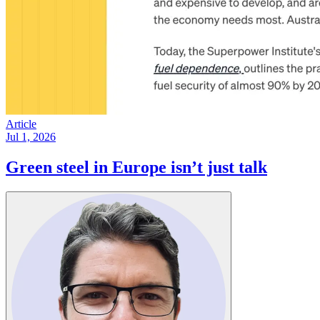
Article
Jul 1, 2026
Green steel in Europe isn’t just talk​​​​‌ ‍ ​‍​‍‌‍ ‌ ​‍‌‍‍‌‌‍‌ ‌‍‍‌‌‍ ‍​‍​‍​ ‍‍​‍​‍‌ ​ ‌‍​‌‌‍ ‍‌‍‍‌‌ ‌​‌ ‍‌​‍ ‍‌‍‍‌‌‍ ​‍​‍​‍ ​​‍​‍‌‍‍​‌ ​‍‌‍‌‌‌‍‌‍​‍​‍​ ‍‍​‍​‍‌‍‍​‌ ‌​‌ ‌​‌ ​​​ ‍‍​‍ ​‍ ‌‍ ​‌‍ ‌‍​ ‌‍​‌‌‍ ​‌‍‍​‌‍ ‌ ​ ‌ ‌​​ ‍‍​ ​ ​ ​ ​ ​ ​ ​ ​‍ ‌‍‍‌‌‍ ‍‌ ‌​‌‍‌‌‌‍ ‍‌ ‌​​‍ ‌‍‌‌‌‍‌​‌‍‍‌‌ ‌​​‍ ‌‍ ‌‌‍ ‌‍‌​‌‍‌‌​ ‌‌ ​​‌ ​‍‌‍‌‌‌ ​ ‌‍‌‌‌‍ ‍‌ ‌​‌‍​‌‌ ‌​‌‍‍‌‌‍ ‌‍ ‍​ ‍ ‌‍‍‌‌‍‌​​ ‌​ ‌ ​ ‌‍​ ​ ​ ‌‌‌‍‌‌​ ​‌​ ‍​‌‍‌‍​‍ ‌‌‍‌‌​ ​​​ ​‌​ ‌ ​‍ ‌​ ‌​‌‍​ ‌‍‌​​ ‍​​‍ ‌​ ‍‌‌‍‌‍‌‍‌​​ ‌ ​‍ ‌‌‍‌‍​ ​‍​ ‌ ​ ​ ​ ​‍​ ‍​​ ​​​ ‍‌​ ​​​ ‌ ‌‍‌‍‌‍​‌​ ‍ ‌ ‌​‌ ‍‌‌ ​​‌‍‌‌​ ‌‌‍ ‍‌‍‌‌‌ ‌ ‌ ​ ​ ‍ ‌ ​​‌‍​‌‌ ‌​‌‍‍​​ ‌‌ ‌​‌‍‍‌‌ ‌​‌‍ ​‌‍‌‌​ ‌‍​‍‌‍​‌‌ ​ ‌‍‌‌‌‌‌‌‌ ​‍‌‍ ​​ ‌‌‍‍​‌ ‌​‌ ‌​‌ ​​​‍‌‌​ ​ ‌​​‌​‍‌‌​ ​‍‌​‌‍​‍‌‌​ ​‍‌​‌‍‌‍ ​‌‍ ‌‍​ ‌‍​‌‌‍ ​‌‍‍​‌‍ ‌ ​ ‌ ‌​​‍‌‌​ ​ ‌​​‌​ ​ ​ ​ ​ ​ ​ ​ ​‍‌‍‌‍‍‌‌‍‌​​ ‌​ ‌ ​ ‌‍​ ​ ​ ‌‌‌‍‌‌​ ​‌​ ‍​‌‍‌‍​‍ ‌‌‍‌‌​ ​​​ ​‌​ ‌ ​‍ ‌​ ‌​‌‍​ ‌‍‌​​ ‍​​‍ ‌​ ‍‌‌‍‌‍‌‍‌​​ ‌ ​‍ ‌‌‍‌‍​ ​‍​ ‌ ​ ​ ​ ​‍​ ‍​​ ​​​ ‍‌​ ​​​ ‌ ‌‍‌‍‌‍​‌​‍‌‍‌ ‌​‌ ‍‌‌ ​​‌‍‌‌​ ‌‌‍ ‍‌‍‌‌‌ ‌ ‌ ​ ​‍‌‍‌ ​​‌‍​‌‌ ‌​‌‍‍​​ ‌‌ ‌​‌‍‍‌‌ ‌​‌‍ ​‌‍‌‌​‍‌‍‌ ​​‌‍‌‌‌ ​‍‌ ​ ‌ ​​‌‍‌‌‌‍​ ‌ ‌​‌‍‍‌‌ ‌‍‌‍‌‌​ ‌‌ ​​‌ ‌‌‌‍​‍‌‍ ​‌‍‍‌‌ ​ ‌‍‍​‌‍‌‌‌‍‌​​‍​‍‌ ‌