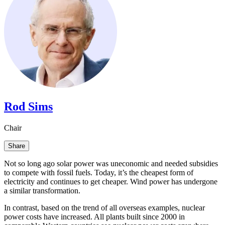
Rod Sims​​​​‌ ‍ ​‍​‍‌‍ ‌ ​‍‌‍‍‌‌‍‌ ‌‍‍‌‌‍ ‍​‍​‍​ ‍‍​‍​‍‌ ​ ‌‍​‌‌‍ ‍‌‍‍‌‌ ‌​‌ ‍‌​‍ ‍‌‍‍‌‌‍ ​‍​‍​‍ ​​‍​‍‌‍‍​‌ ​‍‌‍‌‌‌‍‌‍​‍​‍​ ‍‍​‍​‍‌‍‍​‌ ‌​‌ ‌​‌ ​​​ ‍‍​‍ ​‍ ‌‍ ​‌‍ ‌‍​ ‌‍​‌‌‍ ​‌‍‍​‌‍ ‌ ​ ‌ ‌​​ ‍‍​ ​ ​ ​ ​ ​ ​ ​ ​‍ ‌‍‍‌‌‍ ‍‌ ‌​‌‍‌‌‌‍ ‍‌ ‌​​‍ ‌‍‌‌‌‍‌​‌‍‍‌‌ ‌​​‍ ‌‍ ‌‌‍ ‌‍‌​‌‍‌‌​ ‌‌ ​​‌ ​‍‌‍‌‌‌ ​ ‌‍‌‌‌‍ ‍‌ ‌​‌‍​‌‌ ‌​‌‍‍‌‌‍ ‌‍ ‍​ ‍ ‌‍‍‌‌‍‌​​ ‌​ ‌‌​ ‍​​ ‌‌​ ​‍‌‍‌​​ ‍‌​ ‌‍​ ‍​​‍ ‌​ ‍​​ ‍‌‌‍​‍​ ‌ ​‍ ‌​ ‌​​ ‍​​ ‌​‌‍‌‍​‍ ‌‌‍​‍​ ​‍​ ‍​​ ‌‍​‍ ‌​ ‍‌​ ‌‌​ ​‌‌‍​ ‌‍​‌​ ​ ​ ‍​​ ​‍‌‍​ ​ ​‌​ ‌​​ ‍‌​ ‍ ‌ ‌​‌ ‍‌‌ ​​‌‍‌‌​ ‌‌‍​‌‌ ‌‌‌ ‌​‌‍‍​‌‍ ‌ ​‍​ ‍ ‌ ​​‌‍​‌‌ ‌​‌‍‍​​ ‌‌‍ ‍‌‍​‌‌‍ ‌‌‍‌‌​ ‌‍​‍‌‍​‌‌ ​ ‌‍‌‌‌‌‌‌‌ ​‍‌‍ ​​ ‌‌‍‍​‌ ‌​‌ ‌​‌ ​​​‍‌‌​ ​ ‌​​‌​‍‌‌​ ​‍‌​‌‍​‍‌‌​ ​‍‌​‌‍‌‍ ​‌‍ ‌‍​ ‌‍​‌‌‍ ​‌‍‍​‌‍ ‌ ​ ‌ ‌​​‍‌‌​ ​ ‌​​‌​ ​ ​ ​ ​ ​ ​ ​ ​‍‌‍‌‍‍‌‌‍‌​​ ‌​ ‌‌​ ‍​​ ‌‌​ ​‍‌‍‌​​ ‍‌​ ‌‍​ ‍​​‍ ‌​ ‍​​ ‍‌‌‍​‍​ ‌ ​‍ ‌​ ‌​​ ‍​​ ‌​‌‍‌‍​‍ ‌‌‍​‍​ ​‍​ ‍​​ ‌‍​‍ ‌​ ‍‌​ ‌‌​ ​‌‌‍​ ‌‍​‌​ ​ ​ ‍​​ ​‍‌‍​ ​ ​‌​ ‌​​ ‍‌​‍‌‍‌ ‌​‌ ‍‌‌ ​​‌‍‌‌​ ‌‌‍​‌‌ ‌‌‌ ‌​‌‍‍​‌‍ ‌ ​‍​‍‌‍‌ ​​‌‍​‌‌ ‌​‌‍‍​​ ‌‌‍ ‍‌‍​‌‌‍ ‌‌‍‌‌​‍‌‍‌ ​​‌‍‌‌‌ ​‍‌ ​ ‌ ​​‌‍‌‌‌‍​ ‌ ‌​‌‍‍‌‌ ‌‍‌‍‌‌​ ‌‌ ​​‌ ‌‌‌‍​‍‌‍ ​‌‍‍‌‌ ​ ‌‍‍​‌‍‌‌‌‍‌​​‍​‍‌ ‌
Chair​​​​‌ ‍ ​‍​‍‌‍ ‌ ​‍‌‍‍‌‌‍‌ ‌‍‍‌‌‍ ‍​‍​‍​ ‍‍​‍​‍‌ ​ ‌‍​‌‌‍ ‍‌‍‍‌‌ ‌​‌ ‍‌​‍ ‍‌‍‍‌‌‍ ​‍​‍​‍ ​​‍​‍‌‍‍​‌ ​‍‌‍‌‌‌‍‌‍​‍​‍​ ‍‍​‍​‍‌‍‍​‌ ‌​‌ ‌​‌ ​​​ ‍‍​‍ ​‍ ‌‍ ​‌‍ ‌‍​ ‌‍​‌‌‍ ​‌‍‍​‌‍ ‌ ​ ‌ ‌​​ ‍‍​ ​ ​ ​ ​ ​ ​ ​ ​‍ ‌‍‍‌‌‍ ‍‌ ‌​‌‍‌‌‌‍ ‍‌ ‌​​‍ ‌‍‌‌‌‍‌​‌‍‍‌‌ ‌​​‍ ‌‍ ‌‌‍ ‌‍‌​‌‍‌‌​ ‌‌ ​​‌ ​‍‌‍‌‌‌ ​ ‌‍‌‌‌‍ ‍‌ ‌​‌‍​‌‌ ‌​‌‍‍‌‌‍ ‌‍ ‍​ ‍ ‌‍‍‌‌‍‌​​ ‌​ ‌‌​ ‍​​ ‌‌​ ​‍‌‍‌​​ ‍‌​ ‌‍​ ‍​​‍ ‌​ ‍​​ ‍‌‌‍​‍​ ‌ ​‍ ‌​ ‌​​ ‍​​ ‌​‌‍‌‍​‍ ‌‌‍​‍​ ​‍​ ‍​​ ‌‍​‍ ‌​ ‍‌​ ‌‌​ ​‌‌‍​ ‌‍​‌​ ​ ​ ‍​​ ​‍‌‍​ ​ ​‌​ ‌​​ ‍‌​ ‍ ‌ ‌​‌ ‍‌‌ ​​‌‍‌‌​ ‌‌‍​‌‌ ‌‌‌ ‌​‌‍‍​‌‍ ‌ ​‍​ ‍ ‌ ​​‌‍​‌‌ ‌​‌‍‍​​ ‌‌ ‌​‌‍‍‌‌ ‌​‌‍ ​‌‍‌‌​ ‌‍​‍‌‍​‌‌ ​ ‌‍‌‌‌‌‌‌‌ ​‍‌‍ ​​ ‌‌‍‍​‌ ‌​‌ ‌​‌ ​​​‍‌‌​ ​ ‌​​‌​‍‌‌​ ​‍‌​‌‍​‍‌‌​ ​‍‌​‌‍‌‍ ​‌‍ ‌‍​ ‌‍​‌‌‍ ​‌‍‍​‌‍ ‌ ​ ‌ ‌​​‍‌‌​ ​ ‌​​‌​ ​ ​ ​ ​ ​ ​ ​ ​‍‌‍‌‍‍‌‌‍‌​​ ‌​ ‌‌​ ‍​​ ‌‌​ ​‍‌‍‌​​ ‍‌​ ‌‍​ ‍​​‍ ‌​ ‍​​ ‍‌‌‍​‍​ ‌ ​‍ ‌​ ‌​​ ‍​​ ‌​‌‍‌‍​‍ ‌‌‍​‍​ ​‍​ ‍​​ ‌‍​‍ ‌​ ‍‌​ ‌‌​ ​‌‌‍​ ‌‍​‌​ ​ ​ ‍​​ ​‍‌‍​ ​ ​‌​ ‌​​ ‍‌​‍‌‍‌ ‌​‌ ‍‌‌ ​​‌‍‌‌​ ‌‌‍​‌‌ ‌‌‌ ‌​‌‍‍​‌‍ ‌ ​‍​‍‌‍‌ ​​‌‍​‌‌ ‌​‌‍‍​​ ‌‌ ‌​‌‍‍‌‌ ‌​‌‍ ​‌‍‌‌​‍‌‍‌ ​​‌‍‌‌‌ ​‍‌ ​ ‌ ​​‌‍‌‌‌‍​ ‌ ‌​‌‍‍‌‌ ‌‍‌‍‌‌​ ‌‌ ​​‌ ‌‌‌‍​‍‌‍ ​‌‍‍‌‌ ​ ‌‍‍​‌‍‌‌‌‍‌​​‍​‍‌ ‌
Share
Not so long ago solar power was uneconomic and needed subsidies
to compete with fossil fuels. Today, it’s the cheapest form of
electricity and continues to get cheaper. Wind power has undergone
a similar transformation.​​​​‌ ‍ ​‍​‍‌‍ ‌ ​‍‌‍‍‌‌‍‌ ‌‍‍‌‌‍ ‍​‍​‍​ ‍‍​‍​‍‌ ​ ‌‍​‌‌‍ ‍‌‍‍‌‌ ‌​‌ ‍‌​‍ ‍‌‍‍‌‌‍ ​‍​‍​‍ ​​‍​‍‌‍‍​‌ ​‍‌‍‌‌‌‍‌‍​‍​‍​ ‍‍​‍​‍‌‍‍​‌ ‌​‌ ‌​‌ ​​​ ‍‍​‍ ​‍ ‌‍ ​‌‍ ‌‍​ ‌‍​‌‌‍ ​‌‍‍​‌‍ ‌ ​ ‌ ‌​​ ‍‍​ ​ ​ ​ ​ ​ ​ ​ ​‍ ‌‍‍‌‌‍ ‍‌ ‌​‌‍‌‌‌‍ ‍‌ ‌​​‍ ‌‍‌‌‌‍‌​‌‍‍‌‌ ‌​​‍ ‌‍ ‌‌‍ ‌‍‌​‌‍‌‌​ ‌‌ ​​‌ ​‍‌‍‌‌‌ ​ ‌‍‌‌‌‍ ‍‌ ‌​‌‍​‌‌ ‌​‌‍‍‌‌‍ ‌‍ ‍​ ‍ ‌‍‍‌‌‍‌​​ ‌​ ​​‌‍​‌​ ‌‍​ ‌‌​ ‍​​ ‌‍​ ​​‌‍​‌​‍ ‌‌‍‌‌​ ‌​​ ​​​ ‌​​‍ ‌​ ‌​​ ​ ​ ‍‌​ ‌​​‍ ‌‌‍​‍‌‍‌​‌‍​ ​ ‌ ​‍ ‌​ ​ ​ ​​​ ‍‌​ ‌ ​ ​‌​ ‌‌‌‍​‍​ ​‍‌‍​‌​ ​‍​ ‍‌​ ‍​​ ‍ ‌ ‌​‌ ‍‌‌ ​​‌‍‌‌​ ‌‌‍ ‍‌‍‌‌‌ ‌ ‌ ​ ​ ‍ ‌ ​​‌‍​‌‌ ‌​‌‍‍​​ ‌‌‍​ ‌‍ ‌‍ ‍‌ ‌​‌‍‌‌‌‍ ‍‌ ‌​​‍‌‌​ ‌‌‌​​‍‌‌ ‌‍‍ ‌‍‌‌‌ ‍‌​‍‌‌​ ​ ‌​‌​​‍‌‌​ ​ ‌​‌​​‍‌‌​ ​‍​ ​‍​ ​​‌‍​ ​ ‌‌​ ​‌‌‍​‌‌‍‌​‌‍‌‌‌‍‌​​ ​​​ ​‌​ ‍​​ ​‌​‍‌‌​ ​‍​ ​‍​‍‌‌​ ‌‌‌​‌​​‍ ‍‌‍​ ‌‍‍​‌‍‍‌‌‍ ​‌‍‌​‌ ​‍‌‍‌‌‌‍ ‍​‍‌‌​ ‌‌‌​​‍‌‌ ‌‍‍ ‌‍‌‌‌ ‍‌​‍‌‌​ ​ ‌​‌​​‍‌‌​ ​ ‌​‌​​‍‌‌​ ​‍​ ​‍​ ‌‍​ ‍‌‌‍​ ​ ​ ​ ‍​‌‍‌​​ ‌‍​ ‌​​ ‌‍​ ‌‍​ ‌‍​ ​​​ ​​​‍‌‌​ ​‍​ ​‍​‍‌‌​ ‌‌‌​‌​​‍ ‍‌ ‌​‌‍‌‌‌ ‍​‌ ‌​​ ‌‍​‍‌‍​‌‌ ​ ‌‍‌‌‌‌‌‌‌ ​‍‌‍ ​​ ‌‌‍‍​‌ ‌​‌ ‌​‌ ​​​‍‌‌​ ​ ‌​​‌​‍‌‌​ ​‍‌​‌‍​‍‌‌​ ​‍‌​‌‍‌‍ ​‌‍ ‌‍​ ‌‍​‌‌‍ ​‌‍‍​‌‍ ‌ ​ ‌ ‌​​‍‌‌​ ​ ‌​​‌​ ​ ​ ​ ​ ​ ​ ​ ​‍‌‍‌‍‍‌‌‍‌​​ ‌​ ​​‌‍​‌​ ‌‍​ ‌‌​ ‍​​ ‌‍​ ​​‌‍​‌​‍ ‌‌‍‌‌​ ‌​​ ​​​ ‌​​‍ ‌​ ‌​​ ​ ​ ‍‌​ ‌​​‍ ‌‌‍​‍‌‍‌​‌‍​ ​ ‌ ​‍ ‌​ ​ ​ ​​​ ‍‌​ ‌ ​ ​‌​ ‌‌‌‍​‍​ ​‍‌‍​‌​ ​‍​ ‍‌​ ‍​​‍‌‍‌ ‌​‌ ‍‌‌ ​​‌‍‌‌​ ‌‌‍ ‍‌‍‌‌‌ ‌ ‌ ​ ​‍‌‍‌ ​​‌‍​‌‌ ‌​‌‍‍​​ ‌‌‍​ ‌‍ ‌‍ ‍‌ ‌​‌‍‌‌‌‍ ‍‌ ‌​​‍‌‌​ ‌‌‌​​‍‌‌ ‌‍‍ ‌‍‌‌‌ ‍‌​‍‌‌​ ​ ‌​‌​​‍‌‌​ ​ ‌​‌​​‍‌‌​ ​‍​ ​‍​ ​​‌‍​ ​ ‌‌​ ​‌‌‍​‌‌‍‌​‌‍‌‌‌‍‌​​ ​​​ ​‌​ ‍​​ ​‌​‍‌‌​ ​‍​ ​‍​‍‌‌​ ‌‌‌​‌​​‍ ‍‌‍​ ‌‍‍​‌‍‍‌‌‍ ​‌‍‌​‌ ​‍‌‍‌‌‌‍ ‍​‍‌‌​ ‌‌‌​​‍‌‌ ‌‍‍ ‌‍‌‌‌ ‍‌​‍‌‌​ ​ ‌​‌​​‍‌‌​ ​ ‌​‌​​‍‌‌​ ​‍​ ​‍​ ‌‍​ ‍‌‌‍​ ​ ​ ​ ‍​‌‍‌​​ ‌‍​ ‌​​ ‌‍​ ‌‍​ ‌‍​ ​​​ ​​​‍‌‌​ ​‍​ ​‍​‍‌‌​ ‌‌‌​‌​​‍ ‍‌ ‌​‌‍‌‌‌ ‍​‌ ‌​​‍‌‍‌ ​​‌‍‌‌‌ ​‍‌ ​ ‌ ​​‌‍‌‌‌‍​ ‌ ‌​‌‍‍‌‌ ‌‍‌‍‌‌​ ‌‌ ​​‌ ‌‌‌‍​‍‌‍ ​‌‍‍‌‌ ​ ‌‍‍​‌‍‌‌‌‍‌​​‍​‍‌ ‌
In contrast, based on the trend of all overseas examples, nuclear
power costs have increased. All plants built since 2000 in