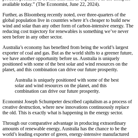
available today.” (The Economist, June 22, 2024).​​​​‌ ‍ ​‍​‍‌‍ ‌ ​‍‌‍‍‌‌‍‌ ‌‍‍‌‌‍ ‍​‍​‍​ ‍‍​‍​‍‌ ​ ‌‍​‌‌‍ ‍‌‍‍‌‌ ‌​‌ ‍‌​‍ ‍‌‍‍‌‌‍ ​‍​‍​‍ ​​‍​‍‌‍‍​‌ ​‍‌‍‌‌‌‍‌‍​‍​‍​ ‍‍​‍​‍‌‍‍​‌ ‌​‌ ‌​‌ ​​​ ‍‍​‍ ​‍ ‌‍ ​‌‍ ‌‍​ ‌‍​‌‌‍ ​‌‍‍​‌‍ ‌ ​ ‌ ‌​​ ‍‍​ ​ ​ ​ ​ ​ ​ ​ ​‍ ‌‍‍‌‌‍ ‍‌ ‌​‌‍‌‌‌‍ ‍‌ ‌​​‍ ‌‍‌‌‌‍‌​‌‍‍‌‌ ‌​​‍ ‌‍ ‌‌‍ ‌‍‌​‌‍‌‌​ ‌‌ ​​‌ ​‍‌‍‌‌‌ ​ ‌‍‌‌‌‍ ‍‌ ‌​‌‍​‌‌ ‌​‌‍‍‌‌‍ ‌‍ ‍​ ‍ ‌‍‍‌‌‍‌​​ ‌​ ​​‌‍​‌​ ‌‍​ ‌‌​ ‍​​ ‌‍​ ​​‌‍​‌​‍ ‌‌‍‌‌​ ‌​​ ​​​ ‌​​‍ ‌​ ‌​​ ​ ​ ‍‌​ ‌​​‍ ‌‌‍​‍‌‍‌​‌‍​ ​ ‌ ​‍ ‌​ ​ ​ ​​​ ‍‌​ ‌ ​ ​‌​ ‌‌‌‍​‍​ ​‍‌‍​‌​ ​‍​ ‍‌​ ‍​​ ‍ ‌ ‌​‌ ‍‌‌ ​​‌‍‌‌​ ‌‌‍ ‍‌‍‌‌‌ ‌ ‌ ​ ​ ‍ ‌ ​​‌‍​‌‌ ‌​‌‍‍​​ ‌‌‍​ ‌‍ ‌‍ ‍‌ ‌​‌‍‌‌‌‍ ‍‌ ‌​​‍‌‌​ ‌‌‌​​‍‌‌ ‌‍‍ ‌‍‌‌‌ ‍‌​‍‌‌​ ​ ‌​‌​​‍‌‌​ ​ ‌​‌​​‍‌‌​ ​‍​ ​‍‌‍​‌​ ​‍​ ​​​ ​‍‌‍‌‍‌‍​ ‌‍‌‍​ ‌ ‌‍‌​​ ‌ ​ ‌​​ ​ ​‍‌‌​ ​‍​ ​‍​‍‌‌​ ‌‌‌​‌​​‍ ‍‌‍​ ‌‍‍​‌‍‍‌‌‍ ​‌‍‌​‌ ​‍‌‍‌‌‌‍ ‍​‍‌‌​ ‌‌‌​​‍‌‌ ‌‍‍ ‌‍‌‌‌ ‍‌​‍‌‌​ ​ ‌​‌​​‍‌‌​ ​ ‌​‌​​‍‌‌​ ​‍​ ​‍​ ​‌​ ‌‍‌‍​‌‌‍​‍​ ‌‌​ ‍​​ ​​​ ‌‍​ ‍​‌‍​‌​ ‌‍‌‍​ ​ ​​​‍‌‌​ ​‍​ ​‍​‍‌‌​ ‌‌‌​‌​​‍ ‍‌ ‌​‌‍‌‌‌ ‍​‌ ‌​​ ‌‍​‍‌‍​‌‌ ​ ‌‍‌‌‌‌‌‌‌ ​‍‌‍ ​​ ‌‌‍‍​‌ ‌​‌ ‌​‌ ​​​‍‌‌​ ​ ‌​​‌​‍‌‌​ ​‍‌​‌‍​‍‌‌​ ​‍‌​‌‍‌‍ ​‌‍ ‌‍​ ‌‍​‌‌‍ ​‌‍‍​‌‍ ‌ ​ ‌ ‌​​‍‌‌​ ​ ‌​​‌​ ​ ​ ​ ​ ​ ​ ​ ​‍‌‍‌‍‍‌‌‍‌​​ ‌​ ​​‌‍​‌​ ‌‍​ ‌‌​ ‍​​ ‌‍​ ​​‌‍​‌​‍ ‌‌‍‌‌​ ‌​​ ​​​ ‌​​‍ ‌​ ‌​​ ​ ​ ‍‌​ ‌​​‍ ‌‌‍​‍‌‍‌​‌‍​ ​ ‌ ​‍ ‌​ ​ ​ ​​​ ‍‌​ ‌ ​ ​‌​ ‌‌‌‍​‍​ ​‍‌‍​‌​ ​‍​ ‍‌​ ‍​​‍‌‍‌ ‌​‌ ‍‌‌ ​​‌‍‌‌​ ‌‌‍ ‍‌‍‌‌‌ ‌ ‌ ​ ​‍‌‍‌ ​​‌‍​‌‌ ‌​‌‍‍​​ ‌‌‍​ ‌‍ ‌‍ ‍‌ ‌​‌‍‌‌‌‍ ‍‌ ‌​​‍‌‌​ ‌‌‌​​‍‌‌ ‌‍‍ ‌‍‌‌‌ ‍‌​‍‌‌​ ​ ‌​‌​​‍‌‌​ ​ ‌​‌​​‍‌‌​ ​‍​ ​‍‌‍​‌​ ​‍​ ​​​ ​‍‌‍‌‍‌‍​ ‌‍‌‍​ ‌ ‌‍‌​​ ‌ ​ ‌​​ ​ ​‍‌‌​ ​‍​ ​‍​‍‌‌​ ‌‌‌​‌​​‍ ‍‌‍​ ‌‍‍​‌‍‍‌‌‍ ​‌‍‌​‌ ​‍‌‍‌‌‌‍ ‍​‍‌‌​ ‌‌‌​​‍‌‌ ‌‍‍ ‌‍‌‌‌ ‍‌​‍‌‌​ ​ ‌​‌​​‍‌‌​ ​ ‌​‌​​‍‌‌​ ​‍​ ​‍​ ​‌​ ‌‍‌‍​‌‌‍​‍​ ‌‌​ ‍​​ ​​​ ‌‍​ ‍​‌‍​‌​ ‌‍‌‍​ ​ ​​​‍‌‌​ ​‍​ ​‍​‍‌‌​ ‌‌‌​‌​​‍ ‍‌ ‌​‌‍‌‌‌ ‍​‌ ‌​​‍‌‍‌ ​​‌‍‌‌‌ ​‍‌ ​ ‌ ​​‌‍‌‌‌‍​ ‌ ‌​‌‍‍‌‌ ‌‍‌‍‌‌​ ‌‌ ​​‌ ‌‌‌‍​‍‌‍ ​‌‍‍‌‌ ​ ‌‍‍​‌‍‌‌‌‍‌​​‍​‍‌ ‌
Further, as Bloomberg recently noted, over three-quarters of the
global population live in countries where it’s cheaper to build new
wind and solar than any other form of carbon-intensive energy. The
reducing cost trajectory for renewables is something we’ve never
seen before in any other ­sector.​​​​‌ ‍ ​‍​‍‌‍ ‌ ​‍‌‍‍‌‌‍‌ ‌‍‍‌‌‍ ‍​‍​‍​ ‍‍​‍​‍‌ ​ ‌‍​‌‌‍ ‍‌‍‍‌‌ ‌​‌ ‍‌​‍ ‍‌‍‍‌‌‍ ​‍​‍​‍ ​​‍​‍‌‍‍​‌ ​‍‌‍‌‌‌‍‌‍​‍​‍​ ‍‍​‍​‍‌‍‍​‌ ‌​‌ ‌​‌ ​​​ ‍‍​‍ ​‍ ‌‍ ​‌‍ ‌‍​ ‌‍​‌‌‍ ​‌‍‍​‌‍ ‌ ​ ‌ ‌​​ ‍‍​ ​ ​ ​ ​ ​ ​ ​ ​‍ ‌‍‍‌‌‍ ‍‌ ‌​‌‍‌‌‌‍ ‍‌ ‌​​‍ ‌‍‌‌‌‍‌​‌‍‍‌‌ ‌​​‍ ‌‍ ‌‌‍ ‌‍‌​‌‍‌‌​ ‌‌ ​​‌ ​‍‌‍‌‌‌ ​ ‌‍‌‌‌‍ ‍‌ ‌​‌‍​‌‌ ‌​‌‍‍‌‌‍ ‌‍ ‍​ ‍ ‌‍‍‌‌‍‌​​ ‌​ ​​‌‍​‌​ ‌‍​ ‌‌​ ‍​​ ‌‍​ ​​‌‍​‌​‍ ‌‌‍‌‌​ ‌​​ ​​​ ‌​​‍ ‌​ ‌​​ ​ ​ ‍‌​ ‌​​‍ ‌‌‍​‍‌‍‌​‌‍​ ​ ‌ ​‍ ‌​ ​ ​ ​​​ ‍‌​ ‌ ​ ​‌​ ‌‌‌‍​‍​ ​‍‌‍​‌​ ​‍​ ‍‌​ ‍​​ ‍ ‌ ‌​‌ ‍‌‌ ​​‌‍‌‌​ ‌‌‍ ‍‌‍‌‌‌ ‌ ‌ ​ ​ ‍ ‌ ​​‌‍​‌‌ ‌​‌‍‍​​ ‌‌‍​ ‌‍ ‌‍ ‍‌ ‌​‌‍‌‌‌‍ ‍‌ ‌​​‍‌‌​ ‌‌‌​​‍‌‌ ‌‍‍ ‌‍‌‌‌ ‍‌​‍‌‌​ ​ ‌​‌​​‍‌‌​ ​ ‌​‌​​‍‌‌​ ​‍​ ​‍​ ​‍‌‍​‌​ ‌‌​ ‍‌​ ​‍​ ​‌​ ‍‌​ ‌​​ ​​​ ‍‌​ ​ ​ ‌‌​‍‌‌​ ​‍​ ​‍​‍‌‌​ ‌‌‌​‌​​‍ ‍‌‍​ ‌‍‍​‌‍‍‌‌‍ ​‌‍‌​‌ ​‍‌‍‌‌‌‍ ‍​‍‌‌​ ‌‌‌​​‍‌‌ ‌‍‍ ‌‍‌‌‌ ‍‌​‍‌‌​ ​ ‌​‌​​‍‌‌​ ​ ‌​‌​​‍‌‌​ ​‍​ ​‍‌‍‌‌​ ​‍‌‍‌‌‌‍​‌​ ​‌​ ‌ ​ ‌‌​ ‌ ​ ‌ ​ ‌​‌‍‌‍​ ​ ​ ​​​‍‌‌​ ​‍​ ​‍​‍‌‌​ ‌‌‌​‌​​‍ ‍‌ ‌​‌‍‌‌‌ ‍​‌ ‌​​ ‌‍​‍‌‍​‌‌ ​ ‌‍‌‌‌‌‌‌‌ ​‍‌‍ ​​ ‌‌‍‍​‌ ‌​‌ ‌​‌ ​​​‍‌‌​ ​ ‌​​‌​‍‌‌​ ​‍‌​‌‍​‍‌‌​ ​‍‌​‌‍‌‍ ​‌‍ ‌‍​ ‌‍​‌‌‍ ​‌‍‍​‌‍ ‌ ​ ‌ ‌​​‍‌‌​ ​ ‌​​‌​ ​ ​ ​ ​ ​ ​ ​ ​‍‌‍‌‍‍‌‌‍‌​​ ‌​ ​​‌‍​‌​ ‌‍​ ‌‌​ ‍​​ ‌‍​ ​​‌‍​‌​‍ ‌‌‍‌‌​ ‌​​ ​​​ ‌​​‍ ‌​ ‌​​ ​ ​ ‍‌​ ‌​​‍ ‌‌‍​‍‌‍‌​‌‍​ ​ ‌ ​‍ ‌​ ​ ​ ​​​ ‍‌​ ‌ ​ ​‌​ ‌‌‌‍​‍​ ​‍‌‍​‌​ ​‍​ ‍‌​ ‍​​‍‌‍‌ ‌​‌ ‍‌‌ ​​‌‍‌‌​ ‌‌‍ ‍‌‍‌‌‌ ‌ ‌ ​ ​‍‌‍‌ ​​‌‍​‌‌ ‌​‌‍‍​​ ‌‌‍​ ‌‍ ‌‍ ‍‌ ‌​‌‍‌‌‌‍ ‍‌ ‌​​‍‌‌​ ‌‌‌​​‍‌‌ ‌‍‍ ‌‍‌‌‌ ‍‌​‍‌‌​ ​ ‌​‌​​‍‌‌​ ​ ‌​‌​​‍‌‌​ ​‍​ ​‍​ ​‍‌‍​‌​ ‌‌​ ‍‌​ ​‍​ ​‌​ ‍‌​ ‌​​ ​​​ ‍‌​ ​ ​ ‌‌​‍‌‌​ ​‍​ ​‍​‍‌‌​ ‌‌‌​‌​​‍ ‍‌‍​ ‌‍‍​‌‍‍‌‌‍ ​‌‍‌​‌ ​‍‌‍‌‌‌‍ ‍​‍‌‌​ ‌‌‌​​‍‌‌ ‌‍‍ ‌‍‌‌‌ ‍‌​‍‌‌​ ​ ‌​‌​​‍‌‌​ ​ ‌​‌​​‍‌‌​ ​‍​ ​‍‌‍‌‌​ ​‍‌‍‌‌‌‍​‌​ ​‌​ ‌ ​ ‌‌​ ‌ ​ ‌ ​ ‌​‌‍‌‍​ ​ ​ ​​​‍‌‌​ ​‍​ ​‍​‍‌‌​ ‌‌‌​‌​​‍ ‍‌ ‌​‌‍‌‌‌ ‍​‌ ‌​​‍‌‍‌ ​​‌‍‌‌‌ ​‍‌ ​ ‌ ​​‌‍‌‌‌‍​ ‌ ‌​‌‍‍‌‌ ‌‍‌‍‌‌​ ‌‌ ​​‌ ‌‌‌‍​‍‌‍ ​‌‍‍‌‌ ​ ‌‍‍​‌‍‌‌‌‍‌​​‍​‍‌ ‌
Australia’s economy has benefited from being the world’s largest
exporter of coal and gas. But as the world shifts to a greener future,
we have another opportunity before us. Australia is uniquely
positioned with some of the best solar and wind resources on the
planet, and this combination can drive our future prosperity.​​​​‌ ‍ ​‍​‍‌‍ ‌ ​‍‌‍‍‌‌‍‌ ‌‍‍‌‌‍ ‍​‍​‍​ ‍‍​‍​‍‌ ​ ‌‍​‌‌‍ ‍‌‍‍‌‌ ‌​‌ ‍‌​‍ ‍‌‍‍‌‌‍ ​‍​‍​‍ ​​‍​‍‌‍‍​‌ ​‍‌‍‌‌‌‍‌‍​‍​‍​ ‍‍​‍​‍‌‍‍​‌ ‌​‌ ‌​‌ ​​​ ‍‍​‍ ​‍ ‌‍ ​‌‍ ‌‍​ ‌‍​‌‌‍ ​‌‍‍​‌‍ ‌ ​ ‌ ‌​​ ‍‍​ ​ ​ ​ ​ ​ ​ ​ ​‍ ‌‍‍‌‌‍ ‍‌ ‌​‌‍‌‌‌‍ ‍‌ ‌​​‍ ‌‍‌‌‌‍‌​‌‍‍‌‌ ‌​​‍ ‌‍ ‌‌‍ ‌‍‌​‌‍‌‌​ ‌‌ ​​‌ ​‍‌‍‌‌‌ ​ ‌‍‌‌‌‍ ‍‌ ‌​‌‍​‌‌ ‌​‌‍‍‌‌‍ ‌‍ ‍​ ‍ ‌‍‍‌‌‍‌​​ ‌​ ​​‌‍​‌​ ‌‍​ ‌‌​ ‍​​ ‌‍​ ​​‌‍​‌​‍ ‌‌‍‌‌​ ‌​​ ​​​ ‌​​‍ ‌​ ‌​​ ​ ​ ‍‌​ ‌​​‍ ‌‌‍​‍‌‍‌​‌‍​ ​ ‌ ​‍ ‌​ ​ ​ ​​​ ‍‌​ ‌ ​ ​‌​ ‌‌‌‍​‍​ ​‍‌‍​‌​ ​‍​ ‍‌​ ‍​​ ‍ ‌ ‌​‌ ‍‌‌ ​​‌‍‌‌​ ‌‌‍ ‍‌‍‌‌‌ ‌ ‌ ​ ​ ‍ ‌ ​​‌‍​‌‌ ‌​‌‍‍​​ ‌‌‍​ ‌‍ ‌‍ ‍‌ ‌​‌‍‌‌‌‍ ‍‌ ‌​​‍‌‌​ ‌‌‌​​‍‌‌ ‌‍‍ ‌‍‌‌‌ ‍‌​‍‌‌​ ​ ‌​‌​​‍‌‌​ ​ ‌​‌​​‍‌‌​ ​‍​ ​‍‌‍​‌‌‍‌‍​ ‌ ‌‍‌‍​ ‌​​ ‌‍​ ‌‌​ ‍‌​ ‌ ​ ‌‌​ ​​​ ​​​‍‌‌​ ​‍​ ​‍​‍‌‌​ ‌‌‌​‌​​‍ ‍‌‍​ ‌‍‍​‌‍‍‌‌‍ ​‌‍‌​‌ ​‍‌‍‌‌‌‍ ‍​‍‌‌​ ‌‌‌​​‍‌‌ ‌‍‍ ‌‍‌‌‌ ‍‌​‍‌‌​ ​ ‌​‌​​‍‌‌​ ​ ‌​‌​​‍‌‌​ ​‍​ ​‍​ ​‍‌‍​ ​ ​​‌‍‌‌​ ‌ ​ ‌‌‌‍‌​​ ‌​‌‍‌‌‌‍‌‍​ ‌​​ ​ ​ ​​​‍‌‌​ ​‍​ ​‍​‍‌‌​ ‌‌‌​‌​​‍ ‍‌ ‌​‌‍‌‌‌ ‍​‌ ‌​​ ‌‍​‍‌‍​‌‌ ​ ‌‍‌‌‌‌‌‌‌ ​‍‌‍ ​​ ‌‌‍‍​‌ ‌​‌ ‌​‌ ​​​‍‌‌​ ​ ‌​​‌​‍‌‌​ ​‍‌​‌‍​‍‌‌​ ​‍‌​‌‍‌‍ ​‌‍ ‌‍​ ‌‍​‌‌‍ ​‌‍‍​‌‍ ‌ ​ ‌ ‌​​‍‌‌​ ​ ‌​​‌​ ​ ​ ​ ​ ​ ​ ​ ​‍‌‍‌‍‍‌‌‍‌​​ ‌​ ​​‌‍​‌​ ‌‍​ ‌‌​ ‍​​ ‌‍​ ​​‌‍​‌​‍ ‌‌‍‌‌​ ‌​​ ​​​ ‌​​‍ ‌​ ‌​​ ​ ​ ‍‌​ ‌​​‍ ‌‌‍​‍‌‍‌​‌‍​ ​ ‌ ​‍ ‌​ ​ ​ ​​​ ‍‌​ ‌ ​ ​‌​ ‌‌‌‍​‍​ ​‍‌‍​‌​ ​‍​ ‍‌​ ‍​​‍‌‍‌ ‌​‌ ‍‌‌ ​​‌‍‌‌​ ‌‌‍ ‍‌‍‌‌‌ ‌ ‌ ​ ​‍‌‍‌ ​​‌‍​‌‌ ‌​‌‍‍​​ ‌‌‍​ ‌‍ ‌‍ ‍‌ ‌​‌‍‌‌‌‍ ‍‌ ‌​​‍‌‌​ ‌‌‌​​‍‌‌ ‌‍‍ ‌‍‌‌‌ ‍‌​‍‌‌​ ​ ‌​‌​​‍‌‌​ ​ ‌​‌​​‍‌‌​ ​‍​ ​‍‌‍​‌‌‍‌‍​ ‌ ‌‍‌‍​ ‌​​ ‌‍​ ‌‌​ ‍‌​ ‌ ​ ‌‌​ ​​​ ​​​‍‌‌​ ​‍​ ​‍​‍‌‌​ ‌‌‌​‌​​‍ ‍‌‍​ ‌‍‍​‌‍‍‌‌‍ ​‌‍‌​‌ ​‍‌‍‌‌‌‍ ‍​‍‌‌​ ‌‌‌​​‍‌‌ ‌‍‍ ‌‍‌‌‌ ‍‌​‍‌‌​ ​ ‌​‌​​‍‌‌​ ​ ‌​‌​​‍‌‌​ ​‍​ ​‍​ ​‍‌‍​ ​ ​​‌‍‌‌​ ‌ ​ ‌‌‌‍‌​​ ‌​‌‍‌‌‌‍‌‍​ ‌​​ ​ ​ ​​​‍‌‌​ ​‍​ ​‍​‍‌‌​ ‌‌‌​‌​​‍ ‍‌ ‌​‌‍‌‌‌ ‍​‌ ‌​​‍‌‍‌ ​​‌‍‌‌‌ ​‍‌ ​ ‌ ​​‌‍‌‌‌‍​ ‌ ‌​‌‍‍‌‌ ‌‍‌‍‌‌​ ‌‌ ​​‌ ‌‌‌‍​‍‌‍ ​‌‍‍‌‌ ​ ‌‍‍​‌‍‌‌‌‍‌​​‍​‍‌ ‌
Australia is uniquely positioned with some of the best
solar and wind resources on the planet, and this
combination can drive our future prosperity.​​​​‌ ‍ ​‍​‍‌‍ ‌ ​‍‌‍‍‌‌‍‌ ‌‍‍‌‌‍ ‍​‍​‍​ ‍‍​‍​‍‌ ​ ‌‍​‌‌‍ ‍‌‍‍‌‌ ‌​‌ ‍‌​‍ ‍‌‍‍‌‌‍ ​‍​‍​‍ ​​‍​‍‌‍‍​‌ ​‍‌‍‌‌‌‍‌‍​‍​‍​ ‍‍​‍​‍‌‍‍​‌ ‌​‌ ‌​‌ ​​​ ‍‍​‍ ​‍ ‌‍ ​‌‍ ‌‍​ ‌‍​‌‌‍ ​‌‍‍​‌‍ ‌ ​ ‌ ‌​​ ‍‍​ ​ ​ ​ ​ ​ ​ ​ ​‍ ‌‍‍‌‌‍ ‍‌ ‌​‌‍‌‌‌‍ ‍‌ ‌​​‍ ‌‍‌‌‌‍‌​‌‍‍‌‌ ‌​​‍ ‌‍ ‌‌‍ ‌‍‌​‌‍‌‌​ ‌‌ ​​‌ ​‍‌‍‌‌‌ ​ ‌‍‌‌‌‍ ‍‌ ‌​‌‍​‌‌ ‌​‌‍‍‌‌‍ ‌‍ ‍​ ‍ ‌‍‍‌‌‍‌​​ ‌​ ​​‌‍​‌​ ‌‍​ ‌‌​ ‍​​ ‌‍​ ​​‌‍​‌​‍ ‌‌‍‌‌​ ‌​​ ​​​ ‌​​‍ ‌​ ‌​​ ​ ​ ‍‌​ ‌​​‍ ‌‌‍​‍‌‍‌​‌‍​ ​ ‌ ​‍ ‌​ ​ ​ ​​​ ‍‌​ ‌ ​ ​‌​ ‌‌‌‍​‍​ ​‍‌‍​‌​ ​‍​ ‍‌​ ‍​​ ‍ ‌ ‌​‌ ‍‌‌ ​​‌‍‌‌​ ‌‌‍ ‍‌‍‌‌‌ ‌ ‌ ​ ​ ‍ ‌ ​​‌‍​‌‌ ‌​‌‍‍​​ ‌‌‍​ ‌‍ ‌‍ ‍‌ ‌​‌‍‌‌‌‍ ‍‌ ‌​​‍‌‌​ ‌‌‌​​‍‌‌ ‌‍‍ ‌‍‌‌‌ ‍‌​‍‌‌​ ​ ‌​‌​​‍‌‌​ ​ ‌​‌​​‍‌‌​ ​‍​ ​‍​ ‍‌‌‍​‍​ ‍​‌‍​‍​ ‌‌‌‍‌‍‌‍‌‍‌‍‌‍​ ‌‌‌‍‌‌‌‍​‌​ ‍‌​‍‌‌​ ​‍​ ​‍​‍‌‌​ ‌‌‌​‌​​‍ ‍‌ ​‌‌ ‌‌‌‍ ‌ ‌​‌‍‌‌​‍‌‌​ ‌‌‌​​‍‌‌ ‌‍‍ ‌‍‌‌‌ ‍‌​‍‌‌​ ​ ‌​‌​​‍‌‌​ ​ ‌​‌​​‍‌‌​ ​‍​ ​‍​ ‌‌​ ​​​ ​ ‌‍​‍​ ​ ​ ‌‌​ ‍​‌‍​‌‌‍​‌​ ‌‍​ ‌‌‌‍‌​​‍‌‌​ ​‍​ ​‍​‍‌‌​ ‌‌‌​‌​​‍ ‍‌‍​ ‌‍‍​‌‍‍‌‌‍ ​‌‍‌​‌ ​‍‌‍‌‌‌‍ ‍​‍‌‌​ ‌‌‌​​‍‌‌ ‌‍‍ ‌‍‌‌‌ ‍‌​‍‌‌​ ​ ‌​‌​​‍‌‌​ ​ ‌​‌​​‍‌‌​ ​‍​ ​‍‌‍‌​‌‍‌​​ ​​‌‍‌​‌‍​‌​ ‌‌​ ‍‌‌‍​‌​ ​ ‌‍‌‌​ ‌‍​ ​‌​‍‌‌​ ​‍​ ​‍​‍‌‌​ ‌‌‌​‌​​‍ ‍‌ ‌​‌‍‌‌‌ ‍​‌ ‌​​ ‌‍​‍‌‍​‌‌ ​ ‌‍‌‌‌‌‌‌‌ ​‍‌‍ ​​ ‌‌‍‍​‌ ‌​‌ ‌​‌ ​​​‍‌‌​ ​ ‌​​‌​‍‌‌​ ​‍‌​‌‍​‍‌‌​ ​‍‌​‌‍‌‍ ​‌‍ ‌‍​ ‌‍​‌‌‍ ​‌‍‍​‌‍ ‌ ​ ‌ ‌​​‍‌‌​ ​ ‌​​‌​ ​ ​ ​ ​ ​ ​ ​ ​‍‌‍‌‍‍‌‌‍‌​​ ‌​ ​​‌‍​‌​ ‌‍​ ‌‌​ ‍​​ ‌‍​ ​​‌‍​‌​‍ ‌‌‍‌‌​ ‌​​ ​​​ ‌​​‍ ‌​ ‌​​ ​ ​ ‍‌​ ‌​​‍ ‌‌‍​‍‌‍‌​‌‍​ ​ ‌ ​‍ ‌​ ​ ​ ​​​ ‍‌​ ‌ ​ ​‌​ ‌‌‌‍​‍​ ​‍‌‍​‌​ ​‍​ ‍‌​ ‍​​‍‌‍‌ ‌​‌ ‍‌‌ ​​‌‍‌‌​ ‌‌‍ ‍‌‍‌‌‌ ‌ ‌ ​ ​‍‌‍‌ ​​‌‍​‌‌ ‌​‌‍‍​​ ‌‌‍​ ‌‍ ‌‍ ‍‌ ‌​‌‍‌‌‌‍ ‍‌ ‌​​‍‌‌​ ‌‌‌​​‍‌‌ ‌‍‍ ‌‍‌‌‌ ‍‌​‍‌‌​ ​ ‌​‌​​‍‌‌​ ​ ‌​‌​​‍‌‌​ ​‍​ ​‍​ ‍‌‌‍​‍​ ‍​‌‍​‍​ ‌‌‌‍‌‍‌‍‌‍‌‍‌‍​ ‌‌‌‍‌‌‌‍​‌​ ‍‌​‍‌‌​ ​‍​ ​‍​‍‌‌​ ‌‌‌​‌​​‍ ‍‌ ​‌‌ ‌‌‌‍ ‌ ‌​‌‍‌‌​‍‌‌​ ‌‌‌​​‍‌‌ ‌‍‍ ‌‍‌‌‌ ‍‌​‍‌‌​ ​ ‌​‌​​‍‌‌​ ​ ‌​‌​​‍‌‌​ ​‍​ ​‍​ ‌‌​ ​​​ ​ ‌‍​‍​ ​ ​ ‌‌​ ‍​‌‍​‌‌‍​‌​ ‌‍​ ‌‌‌‍‌​​‍‌‌​ ​‍​ ​‍​‍‌‌​ ‌‌‌​‌​​‍ ‍‌‍​ ‌‍‍​‌‍‍‌‌‍ ​‌‍‌​‌ ​‍‌‍‌‌‌‍ ‍​‍‌‌​ ‌‌‌​​‍‌‌ ‌‍‍ ‌‍‌‌‌ ‍‌​‍‌‌​ ​ ‌​‌​​‍‌‌​ ​ ‌​‌​​‍‌‌​ ​‍​ ​‍‌‍‌​‌‍‌​​ ​​‌‍‌​‌‍​‌​ ‌‌​ ‍‌‌‍​‌​ ​ ‌‍‌‌​ ‌‍​ ​‌​‍‌‌​ ​‍​ ​‍​‍‌‌​ ‌‌‌​‌​​‍ ‍‌ ‌​‌‍‌‌‌ ‍​‌ ‌​​‍‌‍‌ ​​‌‍‌‌‌ ​‍‌ ​ ‌ ​​‌‍‌‌‌‍​ ‌ ‌​‌‍‍‌‌ ‌‍‌‍‌‌​ ‌‌ ​​‌ ‌‌‌‍​‍‌‍ ​‌‍‍‌‌ ​ ‌‍‍​‌‍‌‌‌‍‌​​‍​‍‌ ‌
Economist Joseph Schumpeter described capitalism as a process of
creative destruction, where new innovations continuously replace
the old. This is exactly what is happening in the energy sector.​​​​‌ ‍ ​‍​‍‌‍ ‌ ​‍‌‍‍‌‌‍‌ ‌‍‍‌‌‍ ‍​‍​‍​ ‍‍​‍​‍‌ ​ ‌‍​‌‌‍ ‍‌‍‍‌‌ ‌​‌ ‍‌​‍ ‍‌‍‍‌‌‍ ​‍​‍​‍ ​​‍​‍‌‍‍​‌ ​‍‌‍‌‌‌‍‌‍​‍​‍​ ‍‍​‍​‍‌‍‍​‌ ‌​‌ ‌​‌ ​​​ ‍‍​‍ ​‍ ‌‍ ​‌‍ ‌‍​ ‌‍​‌‌‍ ​‌‍‍​‌‍ ‌ ​ ‌ ‌​​ ‍‍​ ​ ​ ​ ​ ​ ​ ​ ​‍ ‌‍‍‌‌‍ ‍‌ ‌​‌‍‌‌‌‍ ‍‌ ‌​​‍ ‌‍‌‌‌‍‌​‌‍‍‌‌ ‌​​‍ ‌‍ ‌‌‍ ‌‍‌​‌‍‌‌​ ‌‌ ​​‌ ​‍‌‍‌‌‌ ​ ‌‍‌‌‌‍ ‍‌ ‌​‌‍​‌‌ ‌​‌‍‍‌‌‍ ‌‍ ‍​ ‍ ‌‍‍‌‌‍‌​​ ‌​ ​​‌‍​‌​ ‌‍​ ‌‌​ ‍​​ ‌‍​ ​​‌‍​‌​‍ ‌‌‍‌‌​ ‌​​ ​​​ ‌​​‍ ‌​ ‌​​ ​ ​ ‍‌​ ‌​​‍ ‌‌‍​‍‌‍‌​‌‍​ ​ ‌ ​‍ ‌​ ​ ​ ​​​ ‍‌​ ‌ ​ ​‌​ ‌‌‌‍​‍​ ​‍‌‍​‌​ ​‍​ ‍‌​ ‍​​ ‍ ‌ ‌​‌ ‍‌‌ ​​‌‍‌‌​ ‌‌‍ ‍‌‍‌‌‌ ‌ ‌ ​ ​ ‍ ‌ ​​‌‍​‌‌ ‌​‌‍‍​​ ‌‌‍​ ‌‍ ‌‍ ‍‌ ‌​‌‍‌‌‌‍ ‍‌ ‌​​‍‌‌​ ‌‌‌​​‍‌‌ ‌‍‍ ‌‍‌‌‌ ‍‌​‍‌‌​ ​ ‌​‌​​‍‌‌​ ​ ‌​‌​​‍‌‌​ ​‍​ ​‍​ ​‌​ ‍​​ ‌​​ ‍​‌‍‌‌​ ‌ ‌‍‌‍​ ​ ​ ‌​‌‍‌‌​ ​​‌‍‌‌​‍‌‌​ ​‍​ ​‍​‍‌‌​ ‌‌‌​‌​​‍ ‍‌‍​ ‌‍‍​‌‍‍‌‌‍ ​‌‍‌​‌ ​‍‌‍‌‌‌‍ ‍​‍‌‌​ ‌‌‌​​‍‌‌ ‌‍‍ ‌‍‌‌‌ ‍‌​‍‌‌​ ​ ‌​‌​​‍‌‌​ ​ ‌​‌​​‍‌‌​ ​‍​ ​‍‌‍‌‍‌‍‌‌​ ​​‌‍‌‌​ ​​​ ‍​​ ‍​​ ​‍​ ​ ​ ‌‍‌‍​‍‌‍​ ​ ​​​‍‌‌​ ​‍​ ​‍​‍‌‌​ ‌‌‌​‌​​‍ ‍‌ ‌​‌‍‌‌‌ ‍​‌ ‌​​ ‌‍​‍‌‍​‌‌ ​ ‌‍‌‌‌‌‌‌‌ ​‍‌‍ ​​ ‌‌‍‍​‌ ‌​‌ ‌​‌ ​​​‍‌‌​ ​ ‌​​‌​‍‌‌​ ​‍‌​‌‍​‍‌‌​ ​‍‌​‌‍‌‍ ​‌‍ ‌‍​ ‌‍​‌‌‍ ​‌‍‍​‌‍ ‌ ​ ‌ ‌​​‍‌‌​ ​ ‌​​‌​ ​ ​ ​ ​ ​ ​ ​ ​‍‌‍‌‍‍‌‌‍‌​​ ‌​ ​​‌‍​‌​ ‌‍​ ‌‌​ ‍​​ ‌‍​ ​​‌‍​‌​‍ ‌‌‍‌‌​ ‌​​ ​​​ ‌​​‍ ‌​ ‌​​ ​ ​ ‍‌​ ‌​​‍ ‌‌‍​‍‌‍‌​‌‍​ ​ ‌ ​‍ ‌​ ​ ​ ​​​ ‍‌​ ‌ ​ ​‌​ ‌‌‌‍​‍​ ​‍‌‍​‌​ ​‍​ ‍‌​ ‍​​‍‌‍‌ ‌​‌ ‍‌‌ ​​‌‍‌‌​ ‌‌‍ ‍‌‍‌‌‌ ‌ ‌ ​ ​‍‌‍‌ ​​‌‍​‌‌ ‌​‌‍‍​​ ‌‌‍​ ‌‍ ‌‍ ‍‌ ‌​‌‍‌‌‌‍ ‍‌ ‌​​‍‌‌​ ‌‌‌​​‍‌‌ ‌‍‍ ‌‍‌‌‌ ‍‌​‍‌‌​ ​ ‌​‌​​‍‌‌​ ​ ‌​‌​​‍‌‌​ ​‍​ ​‍​ ​‌​ ‍​​ ‌​​ ‍​‌‍‌‌​ ‌ ‌‍‌‍​ ​ ​ ‌​‌‍‌‌​ ​​‌‍‌‌​‍‌‌​ ​‍​ ​‍​‍‌‌​ ‌‌‌​‌​​‍ ‍‌‍​ ‌‍‍​‌‍‍‌‌‍ ​‌‍‌​‌ ​‍‌‍‌‌‌‍ ‍​‍‌‌​ ‌‌‌​​‍‌‌ ‌‍‍ ‌‍‌‌‌ ‍‌​‍‌‌​ ​ ‌​‌​​‍‌‌​ ​ ‌​‌​​‍‌‌​ ​‍​ ​‍‌‍‌‍‌‍‌‌​ ​​‌‍‌‌​ ​​​ ‍​​ ‍​​ ​‍​ ​ ​ ‌‍‌‍​‍‌‍​ ​ ​​​‍‌‌​ ​‍​ ​‍​‍‌‌​ ‌‌‌​‌​​‍ ‍‌ ‌​‌‍‌‌‌ ‍​‌ ‌​​‍‌‍‌ ​​‌‍‌‌‌ ​‍‌ ​ ‌ ​​‌‍‌‌‌‍​ ‌ ‌​‌‍‍‌‌ ‌‍‌‍‌‌​ ‌‌ ​​‌ ‌‌‌‍​‍‌‍ ​‌‍‍‌‌ ​ ‌‍‍​‌‍‌‌‌‍‌​​‍​‍‌ ‌
Through our comparative advantage in producing extraordinary
amounts of renewable energy, Australia has the chance to be the
world’s leading exporter of green, energy-intensive manufactured