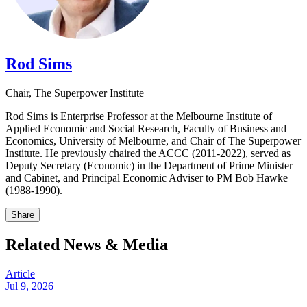
Rod Sims​​​​‌ ‍ ​‍​‍‌‍ ‌ ​‍‌‍‍‌‌‍‌ ‌‍‍‌‌‍ ‍​‍​‍​ ‍‍​‍​‍‌ ​ ‌‍​‌‌‍ ‍‌‍‍‌‌ ‌​‌ ‍‌​‍ ‍‌‍‍‌‌‍ ​‍​‍​‍ ​​‍​‍‌‍‍​‌ ​‍‌‍‌‌‌‍‌‍​‍​‍​ ‍‍​‍​‍‌‍‍​‌ ‌​‌ ‌​‌ ​​​ ‍‍​‍ ​‍ ‌‍ ​‌‍ ‌‍​ ‌‍​‌‌‍ ​‌‍‍​‌‍ ‌ ​ ‌ ‌​​ ‍‍​ ​ ​ ​ ​ ​ ​ ​ ​‍ ‌‍‍‌‌‍ ‍‌ ‌​‌‍‌‌‌‍ ‍‌ ‌​​‍ ‌‍‌‌‌‍‌​‌‍‍‌‌ ‌​​‍ ‌‍ ‌‌‍ ‌‍‌​‌‍‌‌​ ‌‌ ​​‌ ​‍‌‍‌‌‌ ​ ‌‍‌‌‌‍ ‍‌ ‌​‌‍​‌‌ ‌​‌‍‍‌‌‍ ‌‍ ‍​ ‍ ‌‍‍‌‌‍‌​​ ‌​ ‌‌​ ‍​​ ‌‌​ ​‍‌‍‌​​ ‍‌​ ‌‍​ ‍​​‍ ‌​ ‍​​ ‍‌‌‍​‍​ ‌ ​‍ ‌​ ‌​​ ‍​​ ‌​‌‍‌‍​‍ ‌‌‍​‍​ ​‍​ ‍​​ ‌‍​‍ ‌​ ‍‌​ ‌‌​ ​‌‌‍​ ‌‍​‌​ ​ ​ ‍​​ ​‍‌‍​ ​ ​‌​ ‌​​ ‍‌​ ‍ ‌ ‌​‌ ‍‌‌ ​​‌‍‌‌​ ‌‌‍​‌‌ ‌‌‌ ‌​‌‍‍​‌‍ ‌ ​‍​ ‍ ‌ ​​‌‍​‌‌ ‌​‌‍‍​​ ‌‌‍ ‍‌‍​‌‌‍ ‌‌‍‌‌​ ‌‍​‍‌‍​‌‌ ​ ‌‍‌‌‌‌‌‌‌ ​‍‌‍ ​​ ‌‌‍‍​‌ ‌​‌ ‌​‌ ​​​‍‌‌​ ​ ‌​​‌​‍‌‌​ ​‍‌​‌‍​‍‌‌​ ​‍‌​‌‍‌‍ ​‌‍ ‌‍​ ‌‍​‌‌‍ ​‌‍‍​‌‍ ‌ ​ ‌ ‌​​‍‌‌​ ​ ‌​​‌​ ​ ​ ​ ​ ​ ​ ​ ​‍‌‍‌‍‍‌‌‍‌​​ ‌​ ‌‌​ ‍​​ ‌‌​ ​‍‌‍‌​​ ‍‌​ ‌‍​ ‍​​‍ ‌​ ‍​​ ‍‌‌‍​‍​ ‌ ​‍ ‌​ ‌​​ ‍​​ ‌​‌‍‌‍​‍ ‌‌‍​‍​ ​‍​ ‍​​ ‌‍​‍ ‌​ ‍‌​ ‌‌​ ​‌‌‍​ ‌‍​‌​ ​ ​ ‍​​ ​‍‌‍​ ​ ​‌​ ‌​​ ‍‌​‍‌‍‌ ‌​‌ ‍‌‌ ​​‌‍‌‌​ ‌‌‍​‌‌ ‌‌‌ ‌​‌‍‍​‌‍ ‌ ​‍​‍‌‍‌ ​​‌‍​‌‌ ‌​‌‍‍​​ ‌‌‍ ‍‌‍​‌‌‍ ‌‌‍‌‌​‍‌‍‌ ​​‌‍‌‌‌ ​‍‌ ​ ‌ ​​‌‍‌‌‌‍​ ‌ ‌​‌‍‍‌‌ ‌‍‌‍‌‌​ ‌‌ ​​‌ ‌‌‌‍​‍‌‍ ​‌‍‍‌‌ ​ ‌‍‍​‌‍‌‌‌‍‌​​‍​‍‌ ‌
Chair​​​​‌ ‍ ​‍​‍‌‍ ‌ ​‍‌‍‍‌‌‍‌ ‌‍‍‌‌‍ ‍​‍​‍​ ‍‍​‍​‍‌ ​ ‌‍​‌‌‍ ‍‌‍‍‌‌ ‌​‌ ‍‌​‍ ‍‌‍‍‌‌‍ ​‍​‍​‍ ​​‍​‍‌‍‍​‌ ​‍‌‍‌‌‌‍‌‍​‍​‍​ ‍‍​‍​‍‌‍‍​‌ ‌​‌ ‌​‌ ​​​ ‍‍​‍ ​‍ ‌‍ ​‌‍ ‌‍​ ‌‍​‌‌‍ ​‌‍‍​‌‍ ‌ ​ ‌ ‌​​ ‍‍​ ​ ​ ​ ​ ​ ​ ​ ​‍ ‌‍‍‌‌‍ ‍‌ ‌​‌‍‌‌‌‍ ‍‌ ‌​​‍ ‌‍‌‌‌‍‌​‌‍‍‌‌ ‌​​‍ ‌‍ ‌‌‍ ‌‍‌​‌‍‌‌​ ‌‌ ​​‌ ​‍‌‍‌‌‌ ​ ‌‍‌‌‌‍ ‍‌ ‌​‌‍​‌‌ ‌​‌‍‍‌‌‍ ‌‍ ‍​ ‍ ‌‍‍‌‌‍‌​​ ‌​ ‌‌​ ‍​​ ‌‌​ ​‍‌‍‌​​ ‍‌​ ‌‍​ ‍​​‍ ‌​ ‍​​ ‍‌‌‍​‍​ ‌ ​‍ ‌​ ‌​​ ‍​​ ‌​‌‍‌‍​‍ ‌‌‍​‍​ ​‍​ ‍​​ ‌‍​‍ ‌​ ‍‌​ ‌‌​ ​‌‌‍​ ‌‍​‌​ ​ ​ ‍​​ ​‍‌‍​ ​ ​‌​ ‌​​ ‍‌​ ‍ ‌ ‌​‌ ‍‌‌ ​​‌‍‌‌​ ‌‌‍​‌‌ ‌‌‌ ‌​‌‍‍​‌‍ ‌ ​‍​ ‍ ‌ ​​‌‍​‌‌ ‌​‌‍‍​​ ‌‌ ‌​‌‍‍‌‌ ‌​‌‍ ​‌‍‌‌​ ‌‍​‍‌‍​‌‌ ​ ‌‍‌‌‌‌‌‌‌ ​‍‌‍ ​​ ‌‌‍‍​‌ ‌​‌ ‌​‌ ​​​‍‌‌​ ​ ‌​​‌​‍‌‌​ ​‍‌​‌‍​‍‌‌​ ​‍‌​‌‍‌‍ ​‌‍ ‌‍​ ‌‍​‌‌‍ ​‌‍‍​‌‍ ‌ ​ ‌ ‌​​‍‌‌​ ​ ‌​​‌​ ​ ​ ​ ​ ​ ​ ​ ​‍‌‍‌‍‍‌‌‍‌​​ ‌​ ‌‌​ ‍​​ ‌‌​ ​‍‌‍‌​​ ‍‌​ ‌‍​ ‍​​‍ ‌​ ‍​​ ‍‌‌‍​‍​ ‌ ​‍ ‌​ ‌​​ ‍​​ ‌​‌‍‌‍​‍ ‌‌‍​‍​ ​‍​ ‍​​ ‌‍​‍ ‌​ ‍‌​ ‌‌​ ​‌‌‍​ ‌‍​‌​ ​ ​ ‍​​ ​‍‌‍​ ​ ​‌​ ‌​​ ‍‌​‍‌‍‌ ‌​‌ ‍‌‌ ​​‌‍‌‌​ ‌‌‍​‌‌ ‌‌‌ ‌​‌‍‍​‌‍ ‌ ​‍​‍‌‍‌ ​​‌‍​‌‌ ‌​‌‍‍​​ ‌‌ ‌​‌‍‍‌‌ ‌​‌‍ ​‌‍‌‌​‍‌‍‌ ​​‌‍‌‌‌ ​‍‌ ​ ‌ ​​‌‍‌‌‌‍​ ‌ ‌​‌‍‍‌‌ ‌‍‌‍‌‌​ ‌‌ ​​‌ ‌‌‌‍​‍‌‍ ​‌‍‍‌‌ ​ ‌‍‍​‌‍‌‌‌‍‌​​‍​‍‌ ‌, The Superpower Institute​​​​‌ ‍ ​‍​‍‌‍ ‌ ​‍‌‍‍‌‌‍‌ ‌‍‍‌‌‍ ‍​‍​‍​ ‍‍​‍​‍‌ ​ ‌‍​‌‌‍ ‍‌‍‍‌‌ ‌​‌ ‍‌​‍ ‍‌‍‍‌‌‍ ​‍​‍​‍ ​​‍​‍‌‍‍​‌ ​‍‌‍‌‌‌‍‌‍​‍​‍​ ‍‍​‍​‍‌‍‍​‌ ‌​‌ ‌​‌ ​​​ ‍‍​‍ ​‍ ‌‍ ​‌‍ ‌‍​ ‌‍​‌‌‍ ​‌‍‍​‌‍ ‌ ​ ‌ ‌​​ ‍‍​ ​ ​ ​ ​ ​ ​ ​ ​‍ ‌‍‍‌‌‍ ‍‌ ‌​‌‍‌‌‌‍ ‍‌ ‌​​‍ ‌‍‌‌‌‍‌​‌‍‍‌‌ ‌​​‍ ‌‍ ‌‌‍ ‌‍‌​‌‍‌‌​ ‌‌ ​​‌ ​‍‌‍‌‌‌ ​ ‌‍‌‌‌‍ ‍‌ ‌​‌‍​‌‌ ‌​‌‍‍‌‌‍ ‌‍ ‍​ ‍ ‌‍‍‌‌‍‌​​ ‌​ ‍​‌‍​ ​ ‍​​ ‍​​ ‍‌​ ‌‍‌‍‌‌‌‍​‍​‍ ‌​ ‌‌​ ​​​ ‌​‌‍​ ​‍ ‌​ ‌​​ ​‌​ ​ ‌‍‌‍​‍ ‌‌‍​‌​ ‍‌‌‍​ ‌‍​‍​‍ ‌‌‍‌‌‌‍‌‌​ ‍​‌‍​‌​ ​‌​ ‌‍​ ‍‌​ ‍‌​ ​​​ ​​​ ‍‌​ ​ ​ ‍ ‌ ‌​‌ ‍‌‌ ​​‌‍‌‌​ ‌‌‍ ‌ ​‍‌‍‌ ‌‍​‌‌‍ ‍‌‍‍‌‌ ​ ‌‍​‌‌ ‌​‌‍‍‌‌‍ ‌‍ ‍​ ‍ ‌ ​​‌‍​‌‌ ‌​‌‍‍​​ ‌‌‍ ‍‌‍​‌‌‍ ‌‌‍‌‌​ ‌‍​‍‌‍​‌‌ ​ ‌‍‌‌‌‌‌‌‌ ​‍‌‍ ​​ ‌‌‍‍​‌ ‌​‌ ‌​‌ ​​​‍‌‌​ ​ ‌​​‌​‍‌‌​ ​‍‌​‌‍​‍‌‌​ ​‍‌​‌‍‌‍ ​‌‍ ‌‍​ ‌‍​‌‌‍ ​‌‍‍​‌‍ ‌ ​ ‌ ‌​​‍‌‌​ ​ ‌​​‌​ ​ ​ ​ ​ ​ ​ ​ ​‍‌‍‌‍‍‌‌‍‌​​ ‌​ ‍​‌‍​ ​ ‍​​ ‍​​ ‍‌​ ‌‍‌‍‌‌‌‍​‍​‍ ‌​ ‌‌​ ​​​ ‌​‌‍​ ​‍ ‌​ ‌​​ ​‌​ ​ ‌‍‌‍​‍ ‌‌‍​‌​ ‍‌‌‍​ ‌‍​‍​‍ ‌‌‍‌‌‌‍‌‌​ ‍​‌‍​‌​ ​‌​ ‌‍​ ‍‌​ ‍‌​ ​​​ ​​​ ‍‌​ ​ ​‍‌‍‌ ‌​‌ ‍‌‌ ​​‌‍‌‌​ ‌‌‍ ‌ ​‍‌‍‌ ‌‍​‌‌‍ ‍‌‍‍‌‌ ​ ‌‍​‌‌ ‌​‌‍‍‌‌‍ ‌‍ ‍​‍‌‍‌ ​​‌‍​‌‌ ‌​‌‍‍​​ ‌‌‍ ‍‌‍​‌‌‍ ‌‌‍‌‌​‍‌‍‌ ​​‌‍‌‌‌ ​‍‌ ​ ‌ ​​‌‍‌‌‌‍​ ‌ ‌​‌‍‍‌‌ ‌‍‌‍‌‌​ ‌‌ ​​‌ ‌‌‌‍​‍‌‍ ​‌‍‍‌‌ ​ ‌‍‍​‌‍‌‌‌‍‌​​‍​‍‌ ‌
Rod Sims is Enterprise Professor at the Melbourne Institute of
Applied Economic and Social Research, Faculty of Business and
Economics, University of Melbourne, and Chair of The Superpower
Institute. He previously chaired the ACCC (2011-2022), served as
Deputy Secretary (Economic) in the Department of Prime Minister
and Cabinet, and Principal Economic Adviser to PM Bob Hawke
(1988-1990). ​​​​‌ ‍ ​‍​‍‌‍ ‌ ​‍‌‍‍‌‌‍‌ ‌‍‍‌‌‍ ‍​‍​‍​ ‍‍​‍​‍‌ ​ ‌‍​‌‌‍ ‍‌‍‍‌‌ ‌​‌ ‍‌​‍ ‍‌‍‍‌‌‍ ​‍​‍​‍ ​​‍​‍‌‍‍​‌ ​‍‌‍‌‌‌‍‌‍​‍​‍​ ‍‍​‍​‍‌‍‍​‌ ‌​‌ ‌​‌ ​​​ ‍‍​‍ ​‍ ‌‍ ​‌‍ ‌‍​ ‌‍​‌‌‍ ​‌‍‍​‌‍ ‌ ​ ‌ ‌​​ ‍‍​ ​ ​ ​ ​ ​ ​ ​ ​‍ ‌‍‍‌‌‍ ‍‌ ‌​‌‍‌‌‌‍ ‍‌ ‌​​‍ ‌‍‌‌‌‍‌​‌‍‍‌‌ ‌​​‍ ‌‍ ‌‌‍ ‌‍‌​‌‍‌‌​ ‌‌ ​​‌ ​‍‌‍‌‌‌ ​ ‌‍‌‌‌‍ ‍‌ ‌​‌‍​‌‌ ‌​‌‍‍‌‌‍ ‌‍ ‍​ ‍ ‌‍‍‌‌‍‌​​ ‌​ ‌‌​ ‍​​ ‌‌​ ​‍‌‍‌​​ ‍‌​ ‌‍​ ‍​​‍ ‌​ ‍​​ ‍‌‌‍​‍​ ‌ ​‍ ‌​ ‌​​ ‍​​ ‌​‌‍‌‍​‍ ‌‌‍​‍​ ​‍​ ‍​​ ‌‍​‍ ‌​ ‍‌​ ‌‌​ ​‌‌‍​ ‌‍​‌​ ​ ​ ‍​​ ​‍‌‍​ ​ ​‌​ ‌​​ ‍‌​ ‍ ‌ ‌​‌ ‍‌‌ ​​‌‍‌‌​ ‌‌‍​‌‌ ‌‌‌ ‌​‌‍‍​‌‍ ‌ ​‍​ ‍ ‌ ​​‌‍​‌‌ ‌​‌‍‍​​ ‌‌‍‌​‌‍‌‌‌ ​ ‌‍​ ‌ ​‍‌‍‍‌‌ ​​‌ ‌​‌‍‍‌‌‍ ‌‍ ‍​ ‌‍​‍‌‍​‌‌ ​ ‌‍‌‌‌‌‌‌‌ ​‍‌‍ ​​ ‌‌‍‍​‌ ‌​‌ ‌​‌ ​​​‍‌‌​ ​ ‌​​‌​‍‌‌​ ​‍‌​‌‍​‍‌‌​ ​‍‌​‌‍‌‍ ​‌‍ ‌‍​ ‌‍​‌‌‍ ​‌‍‍​‌‍ ‌ ​ ‌ ‌​​‍‌‌​ ​ ‌​​‌​ ​ ​ ​ ​ ​ ​ ​ ​‍‌‍‌‍‍‌‌‍‌​​ ‌​ ‌‌​ ‍​​ ‌‌​ ​‍‌‍‌​​ ‍‌​ ‌‍​ ‍​​‍ ‌​ ‍​​ ‍‌‌‍​‍​ ‌ ​‍ ‌​ ‌​​ ‍​​ ‌​‌‍‌‍​‍ ‌‌‍​‍​ ​‍​ ‍​​ ‌‍​‍ ‌​ ‍‌​ ‌‌​ ​‌‌‍​ ‌‍​‌​ ​ ​ ‍​​ ​‍‌‍​ ​ ​‌​ ‌​​ ‍‌​‍‌‍‌ ‌​‌ ‍‌‌ ​​‌‍‌‌​ ‌‌‍​‌‌ ‌‌‌ ‌​‌‍‍​‌‍ ‌ ​‍​‍‌‍‌ ​​‌‍​‌‌ ‌​‌‍‍​​ ‌‌‍‌​‌‍‌‌‌ ​ ‌‍​ ‌ ​‍‌‍‍‌‌ ​​‌ ‌​‌‍‍‌‌‍ ‌‍ ‍​‍‌‍‌ ​​‌‍‌‌‌ ​‍‌ ​ ‌ ​​‌‍‌‌‌‍​ ‌ ‌​‌‍‍‌‌ ‌‍‌‍‌‌​ ‌‌ ​​‌ ‌‌‌‍​‍‌‍ ​‌‍‍‌‌ ​ ‌‍‍​‌‍‌‌‌‍‌​​‍​‍‌ ‌
Share
Related News & Media
Article
Jul 9, 2026