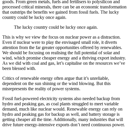
goods. From green metals, fuels and fertilisers to polysilicon and
processed critical minerals, there can be an economic transformation
that outstrips the benefits we gained from fossil fuels. The lucky
country could be lucky once again.​​​​‌ ‍ ​‍​‍‌‍ ‌ ​‍‌‍‍‌‌‍‌ ‌‍‍‌‌‍ ‍​‍​‍​ ‍‍​‍​‍‌ ​ ‌‍​‌‌‍ ‍‌‍‍‌‌ ‌​‌ ‍‌​‍ ‍‌‍‍‌‌‍ ​‍​‍​‍ ​​‍​‍‌‍‍​‌ ​‍‌‍‌‌‌‍‌‍​‍​‍​ ‍‍​‍​‍‌‍‍​‌ ‌​‌ ‌​‌ ​​​ ‍‍​‍ ​‍ ‌‍ ​‌‍ ‌‍​ ‌‍​‌‌‍ ​‌‍‍​‌‍ ‌ ​ ‌ ‌​​ ‍‍​ ​ ​ ​ ​ ​ ​ ​ ​‍ ‌‍‍‌‌‍ ‍‌ ‌​‌‍‌‌‌‍ ‍‌ ‌​​‍ ‌‍‌‌‌‍‌​‌‍‍‌‌ ‌​​‍ ‌‍ ‌‌‍ ‌‍‌​‌‍‌‌​ ‌‌ ​​‌ ​‍‌‍‌‌‌ ​ ‌‍‌‌‌‍ ‍‌ ‌​‌‍​‌‌ ‌​‌‍‍‌‌‍ ‌‍ ‍​ ‍ ‌‍‍‌‌‍‌​​ ‌​ ​​‌‍​‌​ ‌‍​ ‌‌​ ‍​​ ‌‍​ ​​‌‍​‌​‍ ‌‌‍‌‌​ ‌​​ ​​​ ‌​​‍ ‌​ ‌​​ ​ ​ ‍‌​ ‌​​‍ ‌‌‍​‍‌‍‌​‌‍​ ​ ‌ ​‍ ‌​ ​ ​ ​​​ ‍‌​ ‌ ​ ​‌​ ‌‌‌‍​‍​ ​‍‌‍​‌​ ​‍​ ‍‌​ ‍​​ ‍ ‌ ‌​‌ ‍‌‌ ​​‌‍‌‌​ ‌‌‍ ‍‌‍‌‌‌ ‌ ‌ ​ ​ ‍ ‌ ​​‌‍​‌‌ ‌​‌‍‍​​ ‌‌‍​ ‌‍ ‌‍ ‍‌ ‌​‌‍‌‌‌‍ ‍‌ ‌​​‍‌‌​ ‌‌‌​​‍‌‌ ‌‍‍ ‌‍‌‌‌ ‍‌​‍‌‌​ ​ ‌​‌​​‍‌‌​ ​ ‌​‌​​‍‌‌​ ​‍​ ​‍​ ‌ ‌‍‌‌​ ‌ ​ ​‍​ ‌‌‌‍​ ‌‍‌‍​ ‌​‌‍‌‍‌‍​‍​ ​​‌‍​‌​‍‌‌​ ​‍​ ​‍​‍‌‌​ ‌‌‌​‌​​‍ ‍‌‍​ ‌‍‍​‌‍‍‌‌‍ ​‌‍‌​‌ ​‍‌‍‌‌‌‍ ‍​‍‌‌​ ‌‌‌​​‍‌‌ ‌‍‍ ‌‍‌‌‌ ‍‌​‍‌‌​ ​ ‌​‌​​‍‌‌​ ​ ‌​‌​​‍‌‌​ ​‍​ ​‍​ ‌​​ ‌‍​ ​‌‌‍‌‍​ ‌‍‌‍​ ​ ​‌​ ​‌​ ‌‌​ ​ ‌‍‌‍​ ‌​​ ​​​‍‌‌​ ​‍​ ​‍​‍‌‌​ ‌‌‌​‌​​‍ ‍‌ ‌​‌‍‌‌‌ ‍​‌ ‌​​ ‌‍​‍‌‍​‌‌ ​ ‌‍‌‌‌‌‌‌‌ ​‍‌‍ ​​ ‌‌‍‍​‌ ‌​‌ ‌​‌ ​​​‍‌‌​ ​ ‌​​‌​‍‌‌​ ​‍‌​‌‍​‍‌‌​ ​‍‌​‌‍‌‍ ​‌‍ ‌‍​ ‌‍​‌‌‍ ​‌‍‍​‌‍ ‌ ​ ‌ ‌​​‍‌‌​ ​ ‌​​‌​ ​ ​ ​ ​ ​ ​ ​ ​‍‌‍‌‍‍‌‌‍‌​​ ‌​ ​​‌‍​‌​ ‌‍​ ‌‌​ ‍​​ ‌‍​ ​​‌‍​‌​‍ ‌‌‍‌‌​ ‌​​ ​​​ ‌​​‍ ‌​ ‌​​ ​ ​ ‍‌​ ‌​​‍ ‌‌‍​‍‌‍‌​‌‍​ ​ ‌ ​‍ ‌​ ​ ​ ​​​ ‍‌​ ‌ ​ ​‌​ ‌‌‌‍​‍​ ​‍‌‍​‌​ ​‍​ ‍‌​ ‍​​‍‌‍‌ ‌​‌ ‍‌‌ ​​‌‍‌‌​ ‌‌‍ ‍‌‍‌‌‌ ‌ ‌ ​ ​‍‌‍‌ ​​‌‍​‌‌ ‌​‌‍‍​​ ‌‌‍​ ‌‍ ‌‍ ‍‌ ‌​‌‍‌‌‌‍ ‍‌ ‌​​‍‌‌​ ‌‌‌​​‍‌‌ ‌‍‍ ‌‍‌‌‌ ‍‌​‍‌‌​ ​ ‌​‌​​‍‌‌​ ​ ‌​‌​​‍‌‌​ ​‍​ ​‍​ ‌ ‌‍‌‌​ ‌ ​ ​‍​ ‌‌‌‍​ ‌‍‌‍​ ‌​‌‍‌‍‌‍​‍​ ​​‌‍​‌​‍‌‌​ ​‍​ ​‍​‍‌‌​ ‌‌‌​‌​​‍ ‍‌‍​ ‌‍‍​‌‍‍‌‌‍ ​‌‍‌​‌ ​‍‌‍‌‌‌‍ ‍​‍‌‌​ ‌‌‌​​‍‌‌ ‌‍‍ ‌‍‌‌‌ ‍‌​‍‌‌​ ​ ‌​‌​​‍‌‌​ ​ ‌​‌​​‍‌‌​ ​‍​ ​‍​ ‌​​ ‌‍​ ​‌‌‍‌‍​ ‌‍‌‍​ ​ ​‌​ ​‌​ ‌‌​ ​ ‌‍‌‍​ ‌​​ ​​​‍‌‌​ ​‍​ ​‍​‍‌‌​ ‌‌‌​‌​​‍ ‍‌ ‌​‌‍‌‌‌ ‍​‌ ‌​​‍‌‍‌ ​​‌‍‌‌‌ ​‍‌ ​ ‌ ​​‌‍‌‌‌‍​ ‌ ‌​‌‍‍‌‌ ‌‍‌‍‌‌​ ‌‌ ​​‌ ‌‌‌‍​‍‌‍ ​‌‍‍‌‌ ​ ‌‍‍​‌‍‌‌‌‍‌​​‍​‍‌ ‌
The lucky country could be lucky once again.​​​​‌ ‍ ​‍​‍‌‍ ‌ ​‍‌‍‍‌‌‍‌ ‌‍‍‌‌‍ ‍​‍​‍​ ‍‍​‍​‍‌ ​ ‌‍​‌‌‍ ‍‌‍‍‌‌ ‌​‌ ‍‌​‍ ‍‌‍‍‌‌‍ ​‍​‍​‍ ​​‍​‍‌‍‍​‌ ​‍‌‍‌‌‌‍‌‍​‍​‍​ ‍‍​‍​‍‌‍‍​‌ ‌​‌ ‌​‌ ​​​ ‍‍​‍ ​‍ ‌‍ ​‌‍ ‌‍​ ‌‍​‌‌‍ ​‌‍‍​‌‍ ‌ ​ ‌ ‌​​ ‍‍​ ​ ​ ​ ​ ​ ​ ​ ​‍ ‌‍‍‌‌‍ ‍‌ ‌​‌‍‌‌‌‍ ‍‌ ‌​​‍ ‌‍‌‌‌‍‌​‌‍‍‌‌ ‌​​‍ ‌‍ ‌‌‍ ‌‍‌​‌‍‌‌​ ‌‌ ​​‌ ​‍‌‍‌‌‌ ​ ‌‍‌‌‌‍ ‍‌ ‌​‌‍​‌‌ ‌​‌‍‍‌‌‍ ‌‍ ‍​ ‍ ‌‍‍‌‌‍‌​​ ‌​ ​​‌‍​‌​ ‌‍​ ‌‌​ ‍​​ ‌‍​ ​​‌‍​‌​‍ ‌‌‍‌‌​ ‌​​ ​​​ ‌​​‍ ‌​ ‌​​ ​ ​ ‍‌​ ‌​​‍ ‌‌‍​‍‌‍‌​‌‍​ ​ ‌ ​‍ ‌​ ​ ​ ​​​ ‍‌​ ‌ ​ ​‌​ ‌‌‌‍​‍​ ​‍‌‍​‌​ ​‍​ ‍‌​ ‍​​ ‍ ‌ ‌​‌ ‍‌‌ ​​‌‍‌‌​ ‌‌‍ ‍‌‍‌‌‌ ‌ ‌ ​ ​ ‍ ‌ ​​‌‍​‌‌ ‌​‌‍‍​​ ‌‌‍​ ‌‍ ‌‍ ‍‌ ‌​‌‍‌‌‌‍ ‍‌ ‌​​‍‌‌​ ‌‌‌​​‍‌‌ ‌‍‍ ‌‍‌‌‌ ‍‌​‍‌‌​ ​ ‌​‌​​‍‌‌​ ​ ‌​‌​​‍‌‌​ ​‍​ ​‍​ ​‍​ ​​​ ​‌‌‍​‍‌‍‌​​ ​​​ ​ ‌‍​ ​ ​‌‌‍​‌‌‍​‍​ ‌​​‍‌‌​ ​‍​ ​‍​‍‌‌​ ‌‌‌​‌​​‍ ‍‌ ​‌‌ ‌‌‌‍ ‌ ‌​‌‍‌‌​‍‌‌​ ‌‌‌​​‍‌‌ ‌‍‍ ‌‍‌‌‌ ‍‌​‍‌‌​ ​ ‌​‌​​‍‌‌​ ​ ‌​‌​​‍‌‌​ ​‍​ ​‍​ ‍‌​ ‌‌​ ​‌​ ‍‌‌‍‌​‌‍​‍‌‍‌‍​ ‍‌​ ‌‍​ ‍‌​ ‌‌​ ‍​​‍‌‌​ ​‍​ ​‍​‍‌‌​ ‌‌‌​‌​​‍ ‍‌‍​ ‌‍‍​‌‍‍‌‌‍ ​‌‍‌​‌ ​‍‌‍‌‌‌‍ ‍​‍‌‌​ ‌‌‌​​‍‌‌ ‌‍‍ ‌‍‌‌‌ ‍‌​‍‌‌​ ​ ‌​‌​​‍‌‌​ ​ ‌​‌​​‍‌‌​ ​‍​ ​‍​ ​​‌‍‌‍​ ‍​​ ​ ​ ​‌‌‍​‌‌‍​ ​ ​‌​ ​ ​ ​‍‌‍‌​​ ‌​​‍‌‌​ ​‍​ ​‍​‍‌‌​ ‌‌‌​‌​​‍ ‍‌ ‌​‌‍‌‌‌ ‍​‌ ‌​​ ‌‍​‍‌‍​‌‌ ​ ‌‍‌‌‌‌‌‌‌ ​‍‌‍ ​​ ‌‌‍‍​‌ ‌​‌ ‌​‌ ​​​‍‌‌​ ​ ‌​​‌​‍‌‌​ ​‍‌​‌‍​‍‌‌​ ​‍‌​‌‍‌‍ ​‌‍ ‌‍​ ‌‍​‌‌‍ ​‌‍‍​‌‍ ‌ ​ ‌ ‌​​‍‌‌​ ​ ‌​​‌​ ​ ​ ​ ​ ​ ​ ​ ​‍‌‍‌‍‍‌‌‍‌​​ ‌​ ​​‌‍​‌​ ‌‍​ ‌‌​ ‍​​ ‌‍​ ​​‌‍​‌​‍ ‌‌‍‌‌​ ‌​​ ​​​ ‌​​‍ ‌​ ‌​​ ​ ​ ‍‌​ ‌​​‍ ‌‌‍​‍‌‍‌​‌‍​ ​ ‌ ​‍ ‌​ ​ ​ ​​​ ‍‌​ ‌ ​ ​‌​ ‌‌‌‍​‍​ ​‍‌‍​‌​ ​‍​ ‍‌​ ‍​​‍‌‍‌ ‌​‌ ‍‌‌ ​​‌‍‌‌​ ‌‌‍ ‍‌‍‌‌‌ ‌ ‌ ​ ​‍‌‍‌ ​​‌‍​‌‌ ‌​‌‍‍​​ ‌‌‍​ ‌‍ ‌‍ ‍‌ ‌​‌‍‌‌‌‍ ‍‌ ‌​​‍‌‌​ ‌‌‌​​‍‌‌ ‌‍‍ ‌‍‌‌‌ ‍‌​‍‌‌​ ​ ‌​‌​​‍‌‌​ ​ ‌​‌​​‍‌‌​ ​‍​ ​‍​ ​‍​ ​​​ ​‌‌‍​‍‌‍‌​​ ​​​ ​ ‌‍​ ​ ​‌‌‍​‌‌‍​‍​ ‌​​‍‌‌​ ​‍​ ​‍​‍‌‌​ ‌‌‌​‌​​‍ ‍‌ ​‌‌ ‌‌‌‍ ‌ ‌​‌‍‌‌​‍‌‌​ ‌‌‌​​‍‌‌ ‌‍‍ ‌‍‌‌‌ ‍‌​‍‌‌​ ​ ‌​‌​​‍‌‌​ ​ ‌​‌​​‍‌‌​ ​‍​ ​‍​ ‍‌​ ‌‌​ ​‌​ ‍‌‌‍‌​‌‍​‍‌‍‌‍​ ‍‌​ ‌‍​ ‍‌​ ‌‌​ ‍​​‍‌‌​ ​‍​ ​‍​‍‌‌​ ‌‌‌​‌​​‍ ‍‌‍​ ‌‍‍​‌‍‍‌‌‍ ​‌‍‌​‌ ​‍‌‍‌‌‌‍ ‍​‍‌‌​ ‌‌‌​​‍‌‌ ‌‍‍ ‌‍‌‌‌ ‍‌​‍‌‌​ ​ ‌​‌​​‍‌‌​ ​ ‌​‌​​‍‌‌​ ​‍​ ​‍​ ​​‌‍‌‍​ ‍​​ ​ ​ ​‌‌‍​‌‌‍​ ​ ​‌​ ​ ​ ​‍‌‍‌​​ ‌​​‍‌‌​ ​‍​ ​‍​‍‌‌​ ‌‌‌​‌​​‍ ‍‌ ‌​‌‍‌‌‌ ‍​‌ ‌​​‍‌‍‌ ​​‌‍‌‌‌ ​‍‌ ​ ‌ ​​‌‍‌‌‌‍​ ‌ ‌​‌‍‍‌‌ ‌‍‌‍‌‌​ ‌‌ ​​‌ ‌‌‌‍​‍‌‍ ​‌‍‍‌‌ ​ ‌‍‍​‌‍‌‌‌‍‌​​‍​‍‌ ‌
This is why we view the focus on nuclear power as a distraction.
Even if nuclear were to play the envisaged small role, it diverts
attention from the far greater opportunities offered by renewables.
We should be focusing on realising the full potential of solar and
wind, which promise cheaper energy and a thriving export industry.
As we did with coal and gas, let’s capitalise on the resources we’ve
been blessed with.​​​​‌ ‍ ​‍​‍‌‍ ‌ ​‍‌‍‍‌‌‍‌ ‌‍‍‌‌‍ ‍​‍​‍​ ‍‍​‍​‍‌ ​ ‌‍​‌‌‍ ‍‌‍‍‌‌ ‌​‌ ‍‌​‍ ‍‌‍‍‌‌‍ ​‍​‍​‍ ​​‍​‍‌‍‍​‌ ​‍‌‍‌‌‌‍‌‍​‍​‍​ ‍‍​‍​‍‌‍‍​‌ ‌​‌ ‌​‌ ​​​ ‍‍​‍ ​‍ ‌‍ ​‌‍ ‌‍​ ‌‍​‌‌‍ ​‌‍‍​‌‍ ‌ ​ ‌ ‌​​ ‍‍​ ​ ​ ​ ​ ​ ​ ​ ​‍ ‌‍‍‌‌‍ ‍‌ ‌​‌‍‌‌‌‍ ‍‌ ‌​​‍ ‌‍‌‌‌‍‌​‌‍‍‌‌ ‌​​‍ ‌‍ ‌‌‍ ‌‍‌​‌‍‌‌​ ‌‌ ​​‌ ​‍‌‍‌‌‌ ​ ‌‍‌‌‌‍ ‍‌ ‌​‌‍​‌‌ ‌​‌‍‍‌‌‍ ‌‍ ‍​ ‍ ‌‍‍‌‌‍‌​​ ‌​ ​​‌‍​‌​ ‌‍​ ‌‌​ ‍​​ ‌‍​ ​​‌‍​‌​‍ ‌‌‍‌‌​ ‌​​ ​​​ ‌​​‍ ‌​ ‌​​ ​ ​ ‍‌​ ‌​​‍ ‌‌‍​‍‌‍‌​‌‍​ ​ ‌ ​‍ ‌​ ​ ​ ​​​ ‍‌​ ‌ ​ ​‌​ ‌‌‌‍​‍​ ​‍‌‍​‌​ ​‍​ ‍‌​ ‍​​ ‍ ‌ ‌​‌ ‍‌‌ ​​‌‍‌‌​ ‌‌‍ ‍‌‍‌‌‌ ‌ ‌ ​ ​ ‍ ‌ ​​‌‍​‌‌ ‌​‌‍‍​​ ‌‌‍​ ‌‍ ‌‍ ‍‌ ‌​‌‍‌‌‌‍ ‍‌ ‌​​‍‌‌​ ‌‌‌​​‍‌‌ ‌‍‍ ‌‍‌‌‌ ‍‌​‍‌‌​ ​ ‌​‌​​‍‌‌​ ​ ‌​‌​​‍‌‌​ ​‍​ ​‍​ ‍​​ ​‍‌‍‌‌​ ​ ​ ​‌‌‍‌‌​ ‍‌​ ‌‌‌‍​‍​ ‌‍​ ‌‍​ ‍‌​‍‌‌​ ​‍​ ​‍​‍‌‌​ ‌‌‌​‌​​‍ ‍‌‍​ ‌‍‍​‌‍‍‌‌‍ ​‌‍‌​‌ ​‍‌‍‌‌‌‍ ‍​‍‌‌​ ‌‌‌​​‍‌‌ ‌‍‍ ‌‍‌‌‌ ‍‌​‍‌‌​ ​ ‌​‌​​‍‌‌​ ​ ‌​‌​​‍‌‌​ ​‍​ ​‍​ ‌‍‌‍‌‍‌‍​‌​ ‌​​ ​​‌‍‌​‌‍‌‌​ ‌‍‌‍‌​​ ‍​​ ‌ ​ ‍‌​ ​​​‍‌‌​ ​‍​ ​‍​‍‌‌​ ‌‌‌​‌​​‍ ‍‌ ‌​‌‍‌‌‌ ‍​‌ ‌​​ ‌‍​‍‌‍​‌‌ ​ ‌‍‌‌‌‌‌‌‌ ​‍‌‍ ​​ ‌‌‍‍​‌ ‌​‌ ‌​‌ ​​​‍‌‌​ ​ ‌​​‌​‍‌‌​ ​‍‌​‌‍​‍‌‌​ ​‍‌​‌‍‌‍ ​‌‍ ‌‍​ ‌‍​‌‌‍ ​‌‍‍​‌‍ ‌ ​ ‌ ‌​​‍‌‌​ ​ ‌​​‌​ ​ ​ ​ ​ ​ ​ ​ ​‍‌‍‌‍‍‌‌‍‌​​ ‌​ ​​‌‍​‌​ ‌‍​ ‌‌​ ‍​​ ‌‍​ ​​‌‍​‌​‍ ‌‌‍‌‌​ ‌​​ ​​​ ‌​​‍ ‌​ ‌​​ ​ ​ ‍‌​ ‌​​‍ ‌‌‍​‍‌‍‌​‌‍​ ​ ‌ ​‍ ‌​ ​ ​ ​​​ ‍‌​ ‌ ​ ​‌​ ‌‌‌‍​‍​ ​‍‌‍​‌​ ​‍​ ‍‌​ ‍​​‍‌‍‌ ‌​‌ ‍‌‌ ​​‌‍‌‌​ ‌‌‍ ‍‌‍‌‌‌ ‌ ‌ ​ ​‍‌‍‌ ​​‌‍​‌‌ ‌​‌‍‍​​ ‌‌‍​ ‌‍ ‌‍ ‍‌ ‌​‌‍‌‌‌‍ ‍‌ ‌​​‍‌‌​ ‌‌‌​​‍‌‌ ‌‍‍ ‌‍‌‌‌ ‍‌​‍‌‌​ ​ ‌​‌​​‍‌‌​ ​ ‌​‌​​‍‌‌​ ​‍​ ​‍​ ‍​​ ​‍‌‍‌‌​ ​ ​ ​‌‌‍‌‌​ ‍‌​ ‌‌‌‍​‍​ ‌‍​ ‌‍​ ‍‌​‍‌‌​ ​‍​ ​‍​‍‌‌​ ‌‌‌​‌​​‍ ‍‌‍​ ‌‍‍​‌‍‍‌‌‍ ​‌‍‌​‌ ​‍‌‍‌‌‌‍ ‍​‍‌‌​ ‌‌‌​​‍‌‌ ‌‍‍ ‌‍‌‌‌ ‍‌​‍‌‌​ ​ ‌​‌​​‍‌‌​ ​ ‌​‌​​‍‌‌​ ​‍​ ​‍​ ‌‍‌‍‌‍‌‍​‌​ ‌​​ ​​‌‍‌​‌‍‌‌​ ‌‍‌‍‌​​ ‍​​ ‌ ​ ‍‌​ ​​​‍‌‌​ ​‍​ ​‍​‍‌‌​ ‌‌‌​‌​​‍ ‍‌ ‌​‌‍‌‌‌ ‍​‌ ‌​​‍‌‍‌ ​​‌‍‌‌‌ ​‍‌ ​ ‌ ​​‌‍‌‌‌‍​ ‌ ‌​‌‍‍‌‌ ‌‍‌‍‌‌​ ‌‌ ​​‌ ‌‌‌‍​‍‌‍ ​‌‍‍‌‌ ​ ‌‍‍​‌‍‌‌‌‍‌​​‍​‍‌ ‌
Critics of renewable energy often argue that it’s unreliable,
dependent on the sun shining or the wind blowing. But this
misrepresents the reality of power systems.​​​​‌ ‍ ​‍​‍‌‍ ‌ ​‍‌‍‍‌‌‍‌ ‌‍‍‌‌‍ ‍​‍​‍​ ‍‍​‍​‍‌ ​ ‌‍​‌‌‍ ‍‌‍‍‌‌ ‌​‌ ‍‌​‍ ‍‌‍‍‌‌‍ ​‍​‍​‍ ​​‍​‍‌‍‍​‌ ​‍‌‍‌‌‌‍‌‍​‍​‍​ ‍‍​‍​‍‌‍‍​‌ ‌​‌ ‌​‌ ​​​ ‍‍​‍ ​‍ ‌‍ ​‌‍ ‌‍​ ‌‍​‌‌‍ ​‌‍‍​‌‍ ‌ ​ ‌ ‌​​ ‍‍​ ​ ​ ​ ​ ​ ​ ​ ​‍ ‌‍‍‌‌‍ ‍‌ ‌​‌‍‌‌‌‍ ‍‌ ‌​​‍ ‌‍‌‌‌‍‌​‌‍‍‌‌ ‌​​‍ ‌‍ ‌‌‍ ‌‍‌​‌‍‌‌​ ‌‌ ​​‌ ​‍‌‍‌‌‌ ​ ‌‍‌‌‌‍ ‍‌ ‌​‌‍​‌‌ ‌​‌‍‍‌‌‍ ‌‍ ‍​ ‍ ‌‍‍‌‌‍‌​​ ‌​ ​​‌‍​‌​ ‌‍​ ‌‌​ ‍​​ ‌‍​ ​​‌‍​‌​‍ ‌‌‍‌‌​ ‌​​ ​​​ ‌​​‍ ‌​ ‌​​ ​ ​ ‍‌​ ‌​​‍ ‌‌‍​‍‌‍‌​‌‍​ ​ ‌ ​‍ ‌​ ​ ​ ​​​ ‍‌​ ‌ ​ ​‌​ ‌‌‌‍​‍​ ​‍‌‍​‌​ ​‍​ ‍‌​ ‍​​ ‍ ‌ ‌​‌ ‍‌‌ ​​‌‍‌‌​ ‌‌‍ ‍‌‍‌‌‌ ‌ ‌ ​ ​ ‍ ‌ ​​‌‍​‌‌ ‌​‌‍‍​​ ‌‌‍​ ‌‍ ‌‍ ‍‌ ‌​‌‍‌‌‌‍ ‍‌ ‌​​‍‌‌​ ‌‌‌​​‍‌‌ ‌‍‍ ‌‍‌‌‌ ‍‌​‍‌‌​ ​ ‌​‌​​‍‌‌​ ​ ‌​‌​​‍‌‌​ ​‍​ ​‍‌‍​‍‌‍​‍​ ​‍​ ‌ ​ ​​‌‍‌‍​ ​ ‌‍‌‍​ ​‌​ ​‍​ ‌ ‌‍​ ​‍‌‌​ ​‍​ ​‍​‍‌‌​ ‌‌‌​‌​​‍ ‍‌‍​ ‌‍‍​‌‍‍‌‌‍ ​‌‍‌​‌ ​‍‌‍‌‌‌‍ ‍​‍‌‌​ ‌‌‌​​‍‌‌ ‌‍‍ ‌‍‌‌‌ ‍‌​‍‌‌​ ​ ‌​‌​​‍‌‌​ ​ ‌​‌​​‍‌‌​ ​‍​ ​‍​ ‌‍​ ‍​​ ‌‌​ ‌​‌‍‌​​ ​​​ ‌​‌‍​‍​ ‌​‌‍​‌‌‍​ ​ ​ ​ ​​​‍‌‌​ ​‍​ ​‍​‍‌‌​ ‌‌‌​‌​​‍ ‍‌ ‌​‌‍‌‌‌ ‍​‌ ‌​​ ‌‍​‍‌‍​‌‌ ​ ‌‍‌‌‌‌‌‌‌ ​‍‌‍ ​​ ‌‌‍‍​‌ ‌​‌ ‌​‌ ​​​‍‌‌​ ​ ‌​​‌​‍‌‌​ ​‍‌​‌‍​‍‌‌​ ​‍‌​‌‍‌‍ ​‌‍ ‌‍​ ‌‍​‌‌‍ ​‌‍‍​‌‍ ‌ ​ ‌ ‌​​‍‌‌​ ​ ‌​​‌​ ​ ​ ​ ​ ​ ​ ​ ​‍‌‍‌‍‍‌‌‍‌​​ ‌​ ​​‌‍​‌​ ‌‍​ ‌‌​ ‍​​ ‌‍​ ​​‌‍​‌​‍ ‌‌‍‌‌​ ‌​​ ​​​ ‌​​‍ ‌​ ‌​​ ​ ​ ‍‌​ ‌​​‍ ‌‌‍​‍‌‍‌​‌‍​ ​ ‌ ​‍ ‌​ ​ ​ ​​​ ‍‌​ ‌ ​ ​‌​ ‌‌‌‍​‍​ ​‍‌‍​‌​ ​‍​ ‍‌​ ‍​​‍‌‍‌ ‌​‌ ‍‌‌ ​​‌‍‌‌​ ‌‌‍ ‍‌‍‌‌‌ ‌ ‌ ​ ​‍‌‍‌ ​​‌‍​‌‌ ‌​‌‍‍​​ ‌‌‍​ ‌‍ ‌‍ ‍‌ ‌​‌‍‌‌‌‍ ‍‌ ‌​​‍‌‌​ ‌‌‌​​‍‌‌ ‌‍‍ ‌‍‌‌‌ ‍‌​‍‌‌​ ​ ‌​‌​​‍‌‌​ ​ ‌​‌​​‍‌‌​ ​‍​ ​‍‌‍​‍‌‍​‍​ ​‍​ ‌ ​ ​​‌‍‌‍​ ​ ‌‍‌‍​ ​‌​ ​‍​ ‌ ‌‍​ ​‍‌‌​ ​‍​ ​‍​‍‌‌​ ‌‌‌​‌​​‍ ‍‌‍​ ‌‍‍​‌‍‍‌‌‍ ​‌‍‌​‌ ​‍‌‍‌‌‌‍ ‍​‍‌‌​ ‌‌‌​​‍‌‌ ‌‍‍ ‌‍‌‌‌ ‍‌​‍‌‌​ ​ ‌​‌​​‍‌‌​ ​ ‌​‌​​‍‌‌​ ​‍​ ​‍​ ‌‍​ ‍​​ ‌‌​ ‌​‌‍‌​​ ​​​ ‌​‌‍​‍​ ‌​‌‍​‌‌‍​ ​ ​ ​ ​​​‍‌‌​ ​‍​ ​‍​‍‌‌​ ‌‌‌​‌​​‍ ‍‌ ‌​‌‍‌‌‌ ‍​‌ ‌​​‍‌‍‌ ​​‌‍‌‌‌ ​‍‌ ​ ‌ ​​‌‍‌‌‌‍​ ‌ ‌​‌‍‍‌‌ ‌‍‌‍‌‌​ ‌‌ ​​‌ ‌‌‌‍​‍‌‍ ​‌‍‍‌‌ ​ ‌‍‍​‌‍‌‌‌‍‌​​‍​‍‌ ‌
Fossil fuel-powered electricity systems also needed backup from
hydro and peaking gas, as coal plants struggled to meet variable
demand, much like nuclear would. Renewable energy can rely on
hydro and peaking gas for backup as well, and battery storage is
getting cheaper all the time. Additionally, many industries that will
drive future energy-intensive exports don’t need continuous power.​​​​‌ ‍ ​‍​‍‌‍ ‌ ​‍‌‍‍‌‌‍‌ ‌‍‍‌‌‍ ‍​‍​‍​ ‍‍​‍​‍‌ ​ ‌‍​‌‌‍ ‍‌‍‍‌‌ ‌​‌ ‍‌​‍ ‍‌‍‍‌‌‍ ​‍​‍​‍ ​​‍​‍‌‍‍​‌ ​‍‌‍‌‌‌‍‌‍​‍​‍​ ‍‍​‍​‍‌‍‍​‌ ‌​‌ ‌​‌ ​​​ ‍‍​‍ ​‍ ‌‍ ​‌‍ ‌‍​ ‌‍​‌‌‍ ​‌‍‍​‌‍ ‌ ​ ‌ ‌​​ ‍‍​ ​ ​ ​ ​ ​ ​ ​ ​‍ ‌‍‍‌‌‍ ‍‌ ‌​‌‍‌‌‌‍ ‍‌ ‌​​‍ ‌‍‌‌‌‍‌​‌‍‍‌‌ ‌​​‍ ‌‍ ‌‌‍ ‌‍‌​‌‍‌‌​ ‌‌ ​​‌ ​‍‌‍‌‌‌ ​ ‌‍‌‌‌‍ ‍‌ ‌​‌‍​‌‌ ‌​‌‍‍‌‌‍ ‌‍ ‍​ ‍ ‌‍‍‌‌‍‌​​ ‌​ ​​‌‍​‌​ ‌‍​ ‌‌​ ‍​​ ‌‍​ ​​‌‍​‌​‍ ‌‌‍‌‌​ ‌​​ ​​​ ‌​​‍ ‌​ ‌​​ ​ ​ ‍‌​ ‌​​‍ ‌‌‍​‍‌‍‌​‌‍​ ​ ‌ ​‍ ‌​ ​ ​ ​​​ ‍‌​ ‌ ​ ​‌​ ‌‌‌‍​‍​ ​‍‌‍​‌​ ​‍​ ‍‌​ ‍​​ ‍ ‌ ‌​‌ ‍‌‌ ​​‌‍‌‌​ ‌‌‍ ‍‌‍‌‌‌ ‌ ‌ ​ ​ ‍ ‌ ​​‌‍​‌‌ ‌​‌‍‍​​ ‌‌‍​ ‌‍ ‌‍ ‍‌ ‌​‌‍‌‌‌‍ ‍‌ ‌​​‍‌‌​ ‌‌‌​​‍‌‌ ‌‍‍ ‌‍‌‌‌ ‍‌​‍‌‌​ ​ ‌​‌​​‍‌‌​ ​ ‌​‌​​‍‌‌​ ​‍​ ​‍​ ‌​​ ​‌​ ​ ​ ‍‌​ ​​​ ​‍‌‍‌‍​ ​‌‌‍‌​​ ‌‍​ ‍‌​ ‌‍​‍‌‌​ ​‍​ ​‍​‍‌‌​ ‌‌‌​‌​​‍ ‍‌‍​ ‌‍‍​‌‍‍‌‌‍ ​‌‍‌​‌ ​‍‌‍‌‌‌‍ ‍​‍‌‌​ ‌‌‌​​‍‌‌ ‌‍‍ ‌‍‌‌‌ ‍‌​‍‌‌​ ​ ‌​‌​​‍‌‌​ ​ ‌​‌​​‍‌‌​ ​‍​ ​‍​ ‍​‌‍‌​‌‍‌​​ ‍​‌‍‌‌‌‍‌‍‌‍‌‌‌‍‌‍‌‍‌‍‌‍‌​​ ‌ ​ ‌​​ ​​​‍‌‌​ ​‍​ ​‍​‍‌‌​ ‌‌‌​‌​​‍ ‍‌ ‌​‌‍‌‌‌ ‍​‌ ‌​​ ‌‍​‍‌‍​‌‌ ​ ‌‍‌‌‌‌‌‌‌ ​‍‌‍ ​​ ‌‌‍‍​‌ ‌​‌ ‌​‌ ​​​‍‌‌​ ​ ‌​​‌​‍‌‌​ ​‍‌​‌‍​‍‌‌​ ​‍‌​‌‍‌‍ ​‌‍ ‌‍​ ‌‍​‌‌‍ ​‌‍‍​‌‍ ‌ ​ ‌ ‌​​‍‌‌​ ​ ‌​​‌​ ​ ​ ​ ​ ​ ​ ​ ​‍‌‍‌‍‍‌‌‍‌​​ ‌​ ​​‌‍​‌​ ‌‍​ ‌‌​ ‍​​ ‌‍​ ​​‌‍​‌​‍ ‌‌‍‌‌​ ‌​​ ​​​ ‌​​‍ ‌​ ‌​​ ​ ​ ‍‌​ ‌​​‍ ‌‌‍​‍‌‍‌​‌‍​ ​ ‌ ​‍ ‌​ ​ ​ ​​​ ‍‌​ ‌ ​ ​‌​ ‌‌‌‍​‍​ ​‍‌‍​‌​ ​‍​ ‍‌​ ‍​​‍‌‍‌ ‌​‌ ‍‌‌ ​​‌‍‌‌​ ‌‌‍ ‍‌‍‌‌‌ ‌ ‌ ​ ​‍‌‍‌ ​​‌‍​‌‌ ‌​‌‍‍​​ ‌‌‍​ ‌‍ ‌‍ ‍‌ ‌​‌‍‌‌‌‍ ‍‌ ‌​​‍‌‌​ ‌‌‌​​‍‌‌ ‌‍‍ ‌‍‌‌‌ ‍‌​‍‌‌​ ​ ‌​‌​​‍‌‌​ ​ ‌​‌​​‍‌‌​ ​‍​ ​‍​ ‌​​ ​‌​ ​ ​ ‍‌​ ​​​ ​‍‌‍‌‍​ ​‌‌‍‌​​ ‌‍​ ‍‌​ ‌‍​‍‌‌​ ​‍​ ​‍​‍‌‌​ ‌‌‌​‌​​‍ ‍‌‍​ ‌‍‍​‌‍‍‌‌‍ ​‌‍‌​‌ ​‍‌‍‌‌‌‍ ‍​‍‌‌​ ‌‌‌​​‍‌‌ ‌‍‍ ‌‍‌‌‌ ‍‌​‍‌‌​ ​ ‌​‌​​‍‌‌​ ​ ‌​‌​​‍‌‌​ ​‍​ ​‍​ ‍​‌‍‌​‌‍‌​​ ‍​‌‍‌‌‌‍‌‍‌‍‌‌‌‍‌‍‌‍‌‍‌‍‌​​ ‌ ​ ‌​​ ​​​‍‌‌​ ​‍​ ​‍​‍‌‌​ ‌‌‌​‌​​‍ ‍‌ ‌​‌‍‌‌‌ ‍​‌ ‌​​‍‌‍‌ ​​‌‍‌‌‌ ​‍‌ ​ ‌ ​​‌‍‌‌‌‍​ ‌ ‌​‌‍‍‌‌ ‌‍‌‍‌‌​ ‌‌ ​​‌ ‌‌‌‍​‍‌‍ ​‌‍‍‌‌ ​ ‌‍‍​‌‍‌‌‌‍‌​​‍​‍‌ ‌