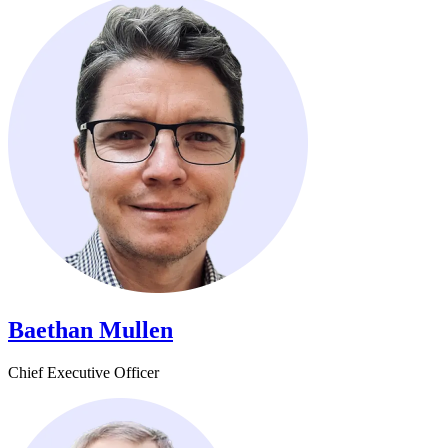
Baethan Mullen​​​​‌ ‍ ​‍​‍‌‍ ‌ ​‍‌‍‍‌‌‍‌ ‌‍‍‌‌‍ ‍​‍​‍​ ‍‍​‍​‍‌ ​ ‌‍​‌‌‍ ‍‌‍‍‌‌ ‌​‌ ‍‌​‍ ‍‌‍‍‌‌‍ ​‍​‍​‍ ​​‍​‍‌‍‍​‌ ​‍‌‍‌‌‌‍‌‍​‍​‍​ ‍‍​‍​‍‌‍‍​‌ ‌​‌ ‌​‌ ​​​ ‍‍​‍ ​‍ ‌‍ ​‌‍ ‌‍​ ‌‍​‌‌‍ ​‌‍‍​‌‍ ‌ ​ ‌ ‌​​ ‍‍​ ​ ​ ​ ​ ​ ​ ​ ​‍ ‌‍‍‌‌‍ ‍‌ ‌​‌‍‌‌‌‍ ‍‌ ‌​​‍ ‌‍‌‌‌‍‌​‌‍‍‌‌ ‌​​‍ ‌‍ ‌‌‍ ‌‍‌​‌‍‌‌​ ‌‌ ​​‌ ​‍‌‍‌‌‌ ​ ‌‍‌‌‌‍ ‍‌ ‌​‌‍​‌‌ ‌​‌‍‍‌‌‍ ‌‍ ‍​ ‍ ‌‍‍‌‌‍‌​​ ‌​ ​‍‌‍​‍​ ‌​​ ​‌​ ​‍‌‍​‍‌‍​‌‌‍​‌​‍ ‌​ ‍​​ ​​​ ‍‌​ ​‍​‍ ‌​ ‌​‌‍​‍​ ‍​​ ‌ ​‍ ‌‌‍​‍‌‍‌​‌‍‌‌​ ‌‌​‍ ‌​ ​ ‌‍‌​‌‍​‌​ ‌​​ ‌‌​ ​‍​ ‍​​ ‍‌​ ‍‌​ ​ ​ ​ ​ ‍‌​ ‍ ‌ ‌​‌ ‍‌‌ ​​‌‍‌‌​ ‌‌‍​‌‌ ‌‌‌ ‌​‌‍‍​‌‍ ‌ ​‍​ ‍ ‌ ​​‌‍​‌‌ ‌​‌‍‍​​ ‌‌‍ ‍‌‍​‌‌‍ ‌‌‍‌‌​ ‌‍​‍‌‍​‌‌ ​ ‌‍‌‌‌‌‌‌‌ ​‍‌‍ ​​ ‌‌‍‍​‌ ‌​‌ ‌​‌ ​​​‍‌‌​ ​ ‌​​‌​‍‌‌​ ​‍‌​‌‍​‍‌‌​ ​‍‌​‌‍‌‍ ​‌‍ ‌‍​ ‌‍​‌‌‍ ​‌‍‍​‌‍ ‌ ​ ‌ ‌​​‍‌‌​ ​ ‌​​‌​ ​ ​ ​ ​ ​ ​ ​ ​‍‌‍‌‍‍‌‌‍‌​​ ‌​ ​‍‌‍​‍​ ‌​​ ​‌​ ​‍‌‍​‍‌‍​‌‌‍​‌​‍ ‌​ ‍​​ ​​​ ‍‌​ ​‍​‍ ‌​ ‌​‌‍​‍​ ‍​​ ‌ ​‍ ‌‌‍​‍‌‍‌​‌‍‌‌​ ‌‌​‍ ‌​ ​ ‌‍‌​‌‍​‌​ ‌​​ ‌‌​ ​‍​ ‍​​ ‍‌​ ‍‌​ ​ ​ ​ ​ ‍‌​‍‌‍‌ ‌​‌ ‍‌‌ ​​‌‍‌‌​ ‌‌‍​‌‌ ‌‌‌ ‌​‌‍‍​‌‍ ‌ ​‍​‍‌‍‌ ​​‌‍​‌‌ ‌​‌‍‍​​ ‌‌‍ ‍‌‍​‌‌‍ ‌‌‍‌‌​‍‌‍‌ ​​‌‍‌‌‌ ​‍‌ ​ ‌ ​​‌‍‌‌‌‍​ ‌ ‌​‌‍‍‌‌ ‌‍‌‍‌‌​ ‌‌ ​​‌ ‌‌‌‍​‍‌‍ ​‌‍‍‌‌ ​ ‌‍‍​‌‍‌‌‌‍‌​​‍​‍‌ ‌
Chief Executive Officer​​​​‌ ‍ ​‍​‍‌‍ ‌ ​‍‌‍‍‌‌‍‌ ‌‍‍‌‌‍ ‍​‍​‍​ ‍‍​‍​‍‌ ​ ‌‍​‌‌‍ ‍‌‍‍‌‌ ‌​‌ ‍‌​‍ ‍‌‍‍‌‌‍ ​‍​‍​‍ ​​‍​‍‌‍‍​‌ ​‍‌‍‌‌‌‍‌‍​‍​‍​ ‍‍​‍​‍‌‍‍​‌ ‌​‌ ‌​‌ ​​​ ‍‍​‍ ​‍ ‌‍ ​‌‍ ‌‍​ ‌‍​‌‌‍ ​‌‍‍​‌‍ ‌ ​ ‌ ‌​​ ‍‍​ ​ ​ ​ ​ ​ ​ ​ ​‍ ‌‍‍‌‌‍ ‍‌ ‌​‌‍‌‌‌‍ ‍‌ ‌​​‍ ‌‍‌‌‌‍‌​‌‍‍‌‌ ‌​​‍ ‌‍ ‌‌‍ ‌‍‌​‌‍‌‌​ ‌‌ ​​‌ ​‍‌‍‌‌‌ ​ ‌‍‌‌‌‍ ‍‌ ‌​‌‍​‌‌ ‌​‌‍‍‌‌‍ ‌‍ ‍​ ‍ ‌‍‍‌‌‍‌​​ ‌​ ​‍‌‍​‍​ ‌​​ ​‌​ ​‍‌‍​‍‌‍​‌‌‍​‌​‍ ‌​ ‍​​ ​​​ ‍‌​ ​‍​‍ ‌​ ‌​‌‍​‍​ ‍​​ ‌ ​‍ ‌‌‍​‍‌‍‌​‌‍‌‌​ ‌‌​‍ ‌​ ​ ‌‍‌​‌‍​‌​ ‌​​ ‌‌​ ​‍​ ‍​​ ‍‌​ ‍‌​ ​ ​ ​ ​ ‍‌​ ‍ ‌ ‌​‌ ‍‌‌ ​​‌‍‌‌​ ‌‌‍​‌‌ ‌‌‌ ‌​‌‍‍​‌‍ ‌ ​‍​ ‍ ‌ ​​‌‍​‌‌ ‌​‌‍‍​​ ‌‌ ‌​‌‍‍‌‌ ‌​‌‍ ​‌‍‌‌​ ‌‍​‍‌‍​‌‌ ​ ‌‍‌‌‌‌‌‌‌ ​‍‌‍ ​​ ‌‌‍‍​‌ ‌​‌ ‌​‌ ​​​‍‌‌​ ​ ‌​​‌​‍‌‌​ ​‍‌​‌‍​‍‌‌​ ​‍‌​‌‍‌‍ ​‌‍ ‌‍​ ‌‍​‌‌‍ ​‌‍‍​‌‍ ‌ ​ ‌ ‌​​‍‌‌​ ​ ‌​​‌​ ​ ​ ​ ​ ​ ​ ​ ​‍‌‍‌‍‍‌‌‍‌​​ ‌​ ​‍‌‍​‍​ ‌​​ ​‌​ ​‍‌‍​‍‌‍​‌‌‍​‌​‍ ‌​ ‍​​ ​​​ ‍‌​ ​‍​‍ ‌​ ‌​‌‍​‍​ ‍​​ ‌ ​‍ ‌‌‍​‍‌‍‌​‌‍‌‌​ ‌‌​‍ ‌​ ​ ‌‍‌​‌‍​‌​ ‌​​ ‌‌​ ​‍​ ‍​​ ‍‌​ ‍‌​ ​ ​ ​ ​ ‍‌​‍‌‍‌ ‌​‌ ‍‌‌ ​​‌‍‌‌​ ‌‌‍​‌‌ ‌‌‌ ‌​‌‍‍​‌‍ ‌ ​‍​‍‌‍‌ ​​‌‍​‌‌ ‌​‌‍‍​​ ‌‌ ‌​‌‍‍‌‌ ‌​‌‍ ​‌‍‌‌​‍‌‍‌ ​​‌‍‌‌‌ ​‍‌ ​ ‌ ​​‌‍‌‌‌‍​ ‌ ‌​‌‍‍‌‌ ‌‍‌‍‌‌​ ‌‌ ​​‌ ‌‌‌‍​‍‌‍ ​‌‍‍‌‌ ​ ‌‍‍​‌‍‌‌‌‍‌​​‍​‍‌ ‌