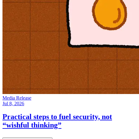
Media Release
Jul 8, 2026
Practical steps to fuel security, not
“wishful thinking”​​​​‌ ‍ ​‍​‍‌‍ ‌ ​‍‌‍‍‌‌‍‌ ‌‍‍‌‌‍ ‍​‍​‍​ ‍‍​‍​‍‌ ​ ‌‍​‌‌‍ ‍‌‍‍‌‌ ‌​‌ ‍‌​‍ ‍‌‍‍‌‌‍ ​‍​‍​‍ ​​‍​‍‌‍‍​‌ ​‍‌‍‌‌‌‍‌‍​‍​‍​ ‍‍​‍​‍‌‍‍​‌ ‌​‌ ‌​‌ ​​​ ‍‍​‍ ​‍ ‌‍ ​‌‍ ‌‍​ ‌‍​‌‌‍ ​‌‍‍​‌‍ ‌ ​ ‌ ‌​​ ‍‍​ ​ ​ ​ ​ ​ ​ ​ ​‍ ‌‍‍‌‌‍ ‍‌ ‌​‌‍‌‌‌‍ ‍‌ ‌​​‍ ‌‍‌‌‌‍‌​‌‍‍‌‌ ‌​​‍ ‌‍ ‌‌‍ ‌‍‌​‌‍‌‌​ ‌‌ ​​‌ ​‍‌‍‌‌‌ ​ ‌‍‌‌‌‍ ‍‌ ‌​‌‍​‌‌ ‌​‌‍‍‌‌‍ ‌‍ ‍​ ‍ ‌‍‍‌‌‍‌​​ ‌​ ​‌‌‍​ ​ ‍‌‌‍​‌​ ‌ ​ ‌‌​ ‌​​ ​‌​‍ ‌‌‍‌‌‌‍​ ‌‍‌‌​ ​‌​‍ ‌​ ‌​​ ‍‌‌‍‌‍‌‍‌‌​‍ ‌‌‍​‌‌‍‌‌​ ‌‌​ ‌ ​‍ ‌‌‍​ ​ ‌‍‌‍​ ​ ‍​‌‍‌​​ ‌‌​ ​‍​ ​ ​ ‍‌​ ​‌​ ​‌​ ​‌​ ‍ ‌ ‌​‌ ‍‌‌ ​​‌‍‌‌​ ‌‌‍ ‍‌‍‌‌‌ ‌ ‌ ​ ​ ‍ ‌ ​​‌‍​‌‌ ‌​‌‍‍​​ ‌‌ ‌​‌‍‍‌‌ ‌​‌‍ ​‌‍‌‌​ ‌‍​‍‌‍​‌‌ ​ ‌‍‌‌‌‌‌‌‌ ​‍‌‍ ​​ ‌‌‍‍​‌ ‌​‌ ‌​‌ ​​​‍‌‌​ ​ ‌​​‌​‍‌‌​ ​‍‌​‌‍​‍‌‌​ ​‍‌​‌‍‌‍ ​‌‍ ‌‍​ ‌‍​‌‌‍ ​‌‍‍​‌‍ ‌ ​ ‌ ‌​​‍‌‌​ ​ ‌​​‌​ ​ ​ ​ ​ ​ ​ ​ ​‍‌‍‌‍‍‌‌‍‌​​ ‌​ ​‌‌‍​ ​ ‍‌‌‍​‌​ ‌ ​ ‌‌​ ‌​​ ​‌​‍ ‌‌‍‌‌‌‍​ ‌‍‌‌​ ​‌​‍ ‌​ ‌​​ ‍‌‌‍‌‍‌‍‌‌​‍ ‌‌‍​‌‌‍‌‌​ ‌‌​ ‌ ​‍ ‌‌‍​ ​ ‌‍‌‍​ ​ ‍​‌‍‌​​ ‌‌​ ​‍​ ​ ​ ‍‌​ ​‌​ ​‌​ ​‌​‍‌‍‌ ‌​‌ ‍‌‌ ​​‌‍‌‌​ ‌‌‍ ‍‌‍‌‌‌ ‌ ‌ ​ ​‍‌‍‌ ​​‌‍​‌‌ ‌​‌‍‍​​ ‌‌ ‌​‌‍‍‌‌ ‌​‌‍ ​‌‍‌‌​‍‌‍‌ ​​‌‍‌‌‌ ​‍‌ ​ ‌ ​​‌‍‌‌‌‍​ ‌ ‌​‌‍‍‌‌ ‌‍‌‍‌‌​ ‌‌ ​​‌ ‌‌‌‍​‍‌‍ ​‌‍‍‌‌ ​ ‌‍‍​‌‍‌‌‌‍‌​​‍​‍‌ ‌