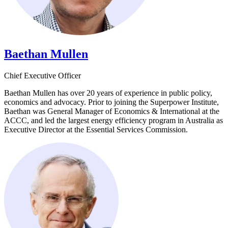
Baethan Mullen​​​​‌ ‍ ​‍​‍‌‍ ‌ ​‍‌‍‍‌‌‍‌ ‌‍‍‌‌‍ ‍​‍​‍​ ‍‍​‍​‍‌ ​ ‌‍​‌‌‍ ‍‌‍‍‌‌ ‌​‌ ‍‌​‍ ‍‌‍‍‌‌‍ ​‍​‍​‍ ​​‍​‍‌‍‍​‌ ​‍‌‍‌‌‌‍‌‍​‍​‍​ ‍‍​‍​‍‌‍‍​‌ ‌​‌ ‌​‌ ​​​ ‍‍​‍ ​‍ ‌‍ ​‌‍ ‌‍​ ‌‍​‌‌‍ ​‌‍‍​‌‍ ‌ ​ ‌ ‌​​ ‍‍​ ​ ​ ​ ​ ​ ​ ​ ​‍ ‌‍‍‌‌‍ ‍‌ ‌​‌‍‌‌‌‍ ‍‌ ‌​​‍ ‌‍‌‌‌‍‌​‌‍‍‌‌ ‌​​‍ ‌‍ ‌‌‍ ‌‍‌​‌‍‌‌​ ‌‌ ​​‌ ​‍‌‍‌‌‌ ​ ‌‍‌‌‌‍ ‍‌ ‌​‌‍​‌‌ ‌​‌‍‍‌‌‍ ‌‍ ‍​ ‍ ‌‍‍‌‌‍‌​​ ‌​ ​‍‌‍​‍​ ‌​​ ​‌​ ​‍‌‍​‍‌‍​‌‌‍​‌​‍ ‌​ ‍​​ ​​​ ‍‌​ ​‍​‍ ‌​ ‌​‌‍​‍​ ‍​​ ‌ ​‍ ‌‌‍​‍‌‍‌​‌‍‌‌​ ‌‌​‍ ‌​ ​ ‌‍‌​‌‍​‌​ ‌​​ ‌‌​ ​‍​ ‍​​ ‍‌​ ‍‌​ ​ ​ ​ ​ ‍‌​ ‍ ‌ ‌​‌ ‍‌‌ ​​‌‍‌‌​ ‌‌‍​‌‌ ‌‌‌ ‌​‌‍‍​‌‍ ‌ ​‍​ ‍ ‌ ​​‌‍​‌‌ ‌​‌‍‍​​ ‌‌‍ ‍‌‍​‌‌‍ ‌‌‍‌‌​ ‌‍​‍‌‍​‌‌ ​ ‌‍‌‌‌‌‌‌‌ ​‍‌‍ ​​ ‌‌‍‍​‌ ‌​‌ ‌​‌ ​​​‍‌‌​ ​ ‌​​‌​‍‌‌​ ​‍‌​‌‍​‍‌‌​ ​‍‌​‌‍‌‍ ​‌‍ ‌‍​ ‌‍​‌‌‍ ​‌‍‍​‌‍ ‌ ​ ‌ ‌​​‍‌‌​ ​ ‌​​‌​ ​ ​ ​ ​ ​ ​ ​ ​‍‌‍‌‍‍‌‌‍‌​​ ‌​ ​‍‌‍​‍​ ‌​​ ​‌​ ​‍‌‍​‍‌‍​‌‌‍​‌​‍ ‌​ ‍​​ ​​​ ‍‌​ ​‍​‍ ‌​ ‌​‌‍​‍​ ‍​​ ‌ ​‍ ‌‌‍​‍‌‍‌​‌‍‌‌​ ‌‌​‍ ‌​ ​ ‌‍‌​‌‍​‌​ ‌​​ ‌‌​ ​‍​ ‍​​ ‍‌​ ‍‌​ ​ ​ ​ ​ ‍‌​‍‌‍‌ ‌​‌ ‍‌‌ ​​‌‍‌‌​ ‌‌‍​‌‌ ‌‌‌ ‌​‌‍‍​‌‍ ‌ ​‍​‍‌‍‌ ​​‌‍​‌‌ ‌​‌‍‍​​ ‌‌‍ ‍‌‍​‌‌‍ ‌‌‍‌‌​‍‌‍‌ ​​‌‍‌‌‌ ​‍‌ ​ ‌ ​​‌‍‌‌‌‍​ ‌ ‌​‌‍‍‌‌ ‌‍‌‍‌‌​ ‌‌ ​​‌ ‌‌‌‍​‍‌‍ ​‌‍‍‌‌ ​ ‌‍‍​‌‍‌‌‌‍‌​​‍​‍‌ ‌
Chief Executive Officer​​​​‌ ‍ ​‍​‍‌‍ ‌ ​‍‌‍‍‌‌‍‌ ‌‍‍‌‌‍ ‍​‍​‍​ ‍‍​‍​‍‌ ​ ‌‍​‌‌‍ ‍‌‍‍‌‌ ‌​‌ ‍‌​‍ ‍‌‍‍‌‌‍ ​‍​‍​‍ ​​‍​‍‌‍‍​‌ ​‍‌‍‌‌‌‍‌‍​‍​‍​ ‍‍​‍​‍‌‍‍​‌ ‌​‌ ‌​‌ ​​​ ‍‍​‍ ​‍ ‌‍ ​‌‍ ‌‍​ ‌‍​‌‌‍ ​‌‍‍​‌‍ ‌ ​ ‌ ‌​​ ‍‍​ ​ ​ ​ ​ ​ ​ ​ ​‍ ‌‍‍‌‌‍ ‍‌ ‌​‌‍‌‌‌‍ ‍‌ ‌​​‍ ‌‍‌‌‌‍‌​‌‍‍‌‌ ‌​​‍ ‌‍ ‌‌‍ ‌‍‌​‌‍‌‌​ ‌‌ ​​‌ ​‍‌‍‌‌‌ ​ ‌‍‌‌‌‍ ‍‌ ‌​‌‍​‌‌ ‌​‌‍‍‌‌‍ ‌‍ ‍​ ‍ ‌‍‍‌‌‍‌​​ ‌​ ​‍‌‍​‍​ ‌​​ ​‌​ ​‍‌‍​‍‌‍​‌‌‍​‌​‍ ‌​ ‍​​ ​​​ ‍‌​ ​‍​‍ ‌​ ‌​‌‍​‍​ ‍​​ ‌ ​‍ ‌‌‍​‍‌‍‌​‌‍‌‌​ ‌‌​‍ ‌​ ​ ‌‍‌​‌‍​‌​ ‌​​ ‌‌​ ​‍​ ‍​​ ‍‌​ ‍‌​ ​ ​ ​ ​ ‍‌​ ‍ ‌ ‌​‌ ‍‌‌ ​​‌‍‌‌​ ‌‌‍​‌‌ ‌‌‌ ‌​‌‍‍​‌‍ ‌ ​‍​ ‍ ‌ ​​‌‍​‌‌ ‌​‌‍‍​​ ‌‌ ‌​‌‍‍‌‌ ‌​‌‍ ​‌‍‌‌​ ‌‍​‍‌‍​‌‌ ​ ‌‍‌‌‌‌‌‌‌ ​‍‌‍ ​​ ‌‌‍‍​‌ ‌​‌ ‌​‌ ​​​‍‌‌​ ​ ‌​​‌​‍‌‌​ ​‍‌​‌‍​‍‌‌​ ​‍‌​‌‍‌‍ ​‌‍ ‌‍​ ‌‍​‌‌‍ ​‌‍‍​‌‍ ‌ ​ ‌ ‌​​‍‌‌​ ​ ‌​​‌​ ​ ​ ​ ​ ​ ​ ​ ​‍‌‍‌‍‍‌‌‍‌​​ ‌​ ​‍‌‍​‍​ ‌​​ ​‌​ ​‍‌‍​‍‌‍​‌‌‍​‌​‍ ‌​ ‍​​ ​​​ ‍‌​ ​‍​‍ ‌​ ‌​‌‍​‍​ ‍​​ ‌ ​‍ ‌‌‍​‍‌‍‌​‌‍‌‌​ ‌‌​‍ ‌​ ​ ‌‍‌​‌‍​‌​ ‌​​ ‌‌​ ​‍​ ‍​​ ‍‌​ ‍‌​ ​ ​ ​ ​ ‍‌​‍‌‍‌ ‌​‌ ‍‌‌ ​​‌‍‌‌​ ‌‌‍​‌‌ ‌‌‌ ‌​‌‍‍​‌‍ ‌ ​‍​‍‌‍‌ ​​‌‍​‌‌ ‌​‌‍‍​​ ‌‌ ‌​‌‍‍‌‌ ‌​‌‍ ​‌‍‌‌​‍‌‍‌ ​​‌‍‌‌‌ ​‍‌ ​ ‌ ​​‌‍‌‌‌‍​ ‌ ‌​‌‍‍‌‌ ‌‍‌‍‌‌​ ‌‌ ​​‌ ‌‌‌‍​‍‌‍ ​‌‍‍‌‌ ​ ‌‍‍​‌‍‌‌‌‍‌​​‍​‍‌ ‌
Baethan Mullen has over 20 years of experience in public policy,
economics and advocacy. Prior to joining the Superpower Institute,
Baethan was General Manager of Economics & International at the
ACCC, and led the largest energy efficiency program in Australia as
Executive Director at the Essential Services Commission. ​​​​‌ ‍ ​‍​‍‌‍ ‌ ​‍‌‍‍‌‌‍‌ ‌‍‍‌‌‍ ‍​‍​‍​ ‍‍​‍​‍‌ ​ ‌‍​‌‌‍ ‍‌‍‍‌‌ ‌​‌ ‍‌​‍ ‍‌‍‍‌‌‍ ​‍​‍​‍ ​​‍​‍‌‍‍​‌ ​‍‌‍‌‌‌‍‌‍​‍​‍​ ‍‍​‍​‍‌‍‍​‌ ‌​‌ ‌​‌ ​​​ ‍‍​‍ ​‍ ‌‍ ​‌‍ ‌‍​ ‌‍​‌‌‍ ​‌‍‍​‌‍ ‌ ​ ‌ ‌​​ ‍‍​ ​ ​ ​ ​ ​ ​ ​ ​‍ ‌‍‍‌‌‍ ‍‌ ‌​‌‍‌‌‌‍ ‍‌ ‌​​‍ ‌‍‌‌‌‍‌​‌‍‍‌‌ ‌​​‍ ‌‍ ‌‌‍ ‌‍‌​‌‍‌‌​ ‌‌ ​​‌ ​‍‌‍‌‌‌ ​ ‌‍‌‌‌‍ ‍‌ ‌​‌‍​‌‌ ‌​‌‍‍‌‌‍ ‌‍ ‍​ ‍ ‌‍‍‌‌‍‌​​ ‌​ ​‍‌‍​‍​ ‌​​ ​‌​ ​‍‌‍​‍‌‍​‌‌‍​‌​‍ ‌​ ‍​​ ​​​ ‍‌​ ​‍​‍ ‌​ ‌​‌‍​‍​ ‍​​ ‌ ​‍ ‌‌‍​‍‌‍‌​‌‍‌‌​ ‌‌​‍ ‌​ ​ ‌‍‌​‌‍​‌​ ‌​​ ‌‌​ ​‍​ ‍​​ ‍‌​ ‍‌​ ​ ​ ​ ​ ‍‌​ ‍ ‌ ‌​‌ ‍‌‌ ​​‌‍‌‌​ ‌‌‍​‌‌ ‌‌‌ ‌​‌‍‍​‌‍ ‌ ​‍​ ‍ ‌ ​​‌‍​‌‌ ‌​‌‍‍​​ ‌‌‍‌​‌‍‌‌‌ ​ ‌‍​ ‌ ​‍‌‍‍‌‌ ​​‌ ‌​‌‍‍‌‌‍ ‌‍ ‍​ ‌‍​‍‌‍​‌‌ ​ ‌‍‌‌‌‌‌‌‌ ​‍‌‍ ​​ ‌‌‍‍​‌ ‌​‌ ‌​‌ ​​​‍‌‌​ ​ ‌​​‌​‍‌‌​ ​‍‌​‌‍​‍‌‌​ ​‍‌​‌‍‌‍ ​‌‍ ‌‍​ ‌‍​‌‌‍ ​‌‍‍​‌‍ ‌ ​ ‌ ‌​​‍‌‌​ ​ ‌​​‌​ ​ ​ ​ ​ ​ ​ ​ ​‍‌‍‌‍‍‌‌‍‌​​ ‌​ ​‍‌‍​‍​ ‌​​ ​‌​ ​‍‌‍​‍‌‍​‌‌‍​‌​‍ ‌​ ‍​​ ​​​ ‍‌​ ​‍​‍ ‌​ ‌​‌‍​‍​ ‍​​ ‌ ​‍ ‌‌‍​‍‌‍‌​‌‍‌‌​ ‌‌​‍ ‌​ ​ ‌‍‌​‌‍​‌​ ‌​​ ‌‌​ ​‍​ ‍​​ ‍‌​ ‍‌​ ​ ​ ​ ​ ‍‌​‍‌‍‌ ‌​‌ ‍‌‌ ​​‌‍‌‌​ ‌‌‍​‌‌ ‌‌‌ ‌​‌‍‍​‌‍ ‌ ​‍​‍‌‍‌ ​​‌‍​‌‌ ‌​‌‍‍​​ ‌‌‍‌​‌‍‌‌‌ ​ ‌‍​ ‌ ​‍‌‍‍‌‌ ​​‌ ‌​‌‍‍‌‌‍ ‌‍ ‍​‍‌‍‌ ​​‌‍‌‌‌ ​‍‌ ​ ‌ ​​‌‍‌‌‌‍​ ‌ ‌​‌‍‍‌‌ ‌‍‌‍‌‌​ ‌‌ ​​‌ ‌‌‌‍​‍‌‍ ​‌‍‍‌‌ ​ ‌‍‍​‌‍‌‌‌‍‌​​‍​‍‌ ‌