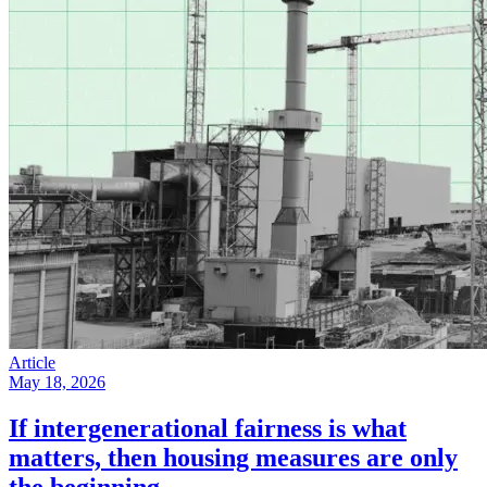
Article
May 18, 2026
If intergenerational fairness is what
matters, then housing measures are only
the beginning​​​​‌ ‍ ​‍​‍‌‍ ‌ ​‍‌‍‍‌‌‍‌ ‌‍‍‌‌‍ ‍​‍​‍​ ‍‍​‍​‍‌ ​ ‌‍​‌‌‍ ‍‌‍‍‌‌ ‌​‌ ‍‌​‍ ‍‌‍‍‌‌‍ ​‍​‍​‍ ​​‍​‍‌‍‍​‌ ​‍‌‍‌‌‌‍‌‍​‍​‍​ ‍‍​‍​‍‌‍‍​‌ ‌​‌ ‌​‌ ​​​ ‍‍​‍ ​‍ ‌‍ ​‌‍ ‌‍​ ‌‍​‌‌‍ ​‌‍‍​‌‍ ‌ ​ ‌ ‌​​ ‍‍​ ​ ​ ​ ​ ​ ​ ​ ​‍ ‌‍‍‌‌‍ ‍‌ ‌​‌‍‌‌‌‍ ‍‌ ‌​​‍ ‌‍‌‌‌‍‌​‌‍‍‌‌ ‌​​‍ ‌‍ ‌‌‍ ‌‍‌​‌‍‌‌​ ‌‌ ​​‌ ​‍‌‍‌‌‌ ​ ‌‍‌‌‌‍ ‍‌ ‌​‌‍​‌‌ ‌​‌‍‍‌‌‍ ‌‍ ‍​ ‍ ‌‍‍‌‌‍‌​​ ‌​ ‌‌‌‍​‌​ ‌‍​ ‌‌‌‍​‌​ ‌‌​ ‌‍​ ​​​‍ ‌‌‍​‌‌‍‌‌​ ‍​‌‍​‌​‍ ‌​ ‌​​ ‌‌​ ‌‍‌‍‌‍​‍ ‌‌‍​‌​ ‌​​ ‌ ​ ‌​​‍ ‌​ ‌‍‌‍‌‍‌‍​‍‌‍​‌​ ‌​​ ​‍​ ‍‌​ ‌‌​ ​ ​ ‌​​ ‌ ​ ​‍​ ‍ ‌ ‌​‌ ‍‌‌ ​​‌‍‌‌​ ‌‌‍ ‍‌‍‌‌‌ ‌ ‌ ​ ​ ‍ ‌ ​​‌‍​‌‌ ‌​‌‍‍​​ ‌‌ ‌​‌‍‍‌‌ ‌​‌‍ ​‌‍‌‌​ ‌‍​‍‌‍​‌‌ ​ ‌‍‌‌‌‌‌‌‌ ​‍‌‍ ​​ ‌‌‍‍​‌ ‌​‌ ‌​‌ ​​​‍‌‌​ ​ ‌​​‌​‍‌‌​ ​‍‌​‌‍​‍‌‌​ ​‍‌​‌‍‌‍ ​‌‍ ‌‍​ ‌‍​‌‌‍ ​‌‍‍​‌‍ ‌ ​ ‌ ‌​​‍‌‌​ ​ ‌​​‌​ ​ ​ ​ ​ ​ ​ ​ ​‍‌‍‌‍‍‌‌‍‌​​ ‌​ ‌‌‌‍​‌​ ‌‍​ ‌‌‌‍​‌​ ‌‌​ ‌‍​ ​​​‍ ‌‌‍​‌‌‍‌‌​ ‍​‌‍​‌​‍ ‌​ ‌​​ ‌‌​ ‌‍‌‍‌‍​‍ ‌‌‍​‌​ ‌​​ ‌ ​ ‌​​‍ ‌​ ‌‍‌‍‌‍‌‍​‍‌‍​‌​ ‌​​ ​‍​ ‍‌​ ‌‌​ ​ ​ ‌​​ ‌ ​ ​‍​‍‌‍‌ ‌​‌ ‍‌‌ ​​‌‍‌‌​ ‌‌‍ ‍‌‍‌‌‌ ‌ ‌ ​ ​‍‌‍‌ ​​‌‍​‌‌ ‌​‌‍‍​​ ‌‌ ‌​‌‍‍‌‌ ‌​‌‍ ​‌‍‌‌​‍‌‍‌ ​​‌‍‌‌‌ ​‍‌ ​ ‌ ​​‌‍‌‌‌‍​ ‌ ‌​‌‍‍‌‌ ‌‍‌‍‌‌​ ‌‌ ​​‌ ‌‌‌‍​‍‌‍ ​‌‍‍‌‌ ​ ‌‍‍​‌‍‌‌‌‍‌​​‍​‍‌ ‌