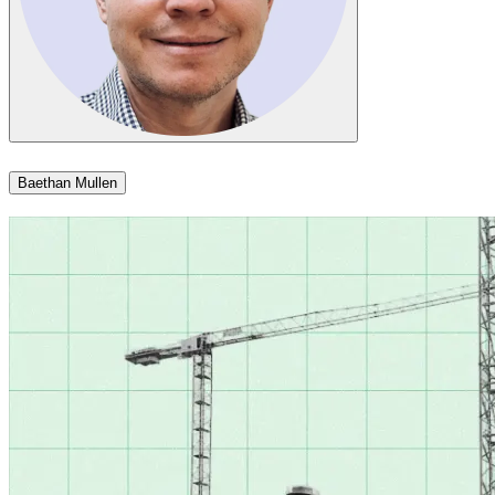
Baethan Mullen​​​​‌ ‍ ​‍​‍‌‍ ‌ ​‍‌‍‍‌‌‍‌ ‌‍‍‌‌‍ ‍​‍​‍​ ‍‍​‍​‍‌ ​ ‌‍​‌‌‍ ‍‌‍‍‌‌ ‌​‌ ‍‌​‍ ‍‌‍‍‌‌‍ ​‍​‍​‍ ​​‍​‍‌‍‍​‌ ​‍‌‍‌‌‌‍‌‍​‍​‍​ ‍‍​‍​‍‌‍‍​‌ ‌​‌ ‌​‌ ​​​ ‍‍​‍ ​‍ ‌‍ ​‌‍ ‌‍​ ‌‍​‌‌‍ ​‌‍‍​‌‍ ‌ ​ ‌ ‌​​ ‍‍​ ​ ​ ​ ​ ​ ​ ​ ​‍ ‌‍‍‌‌‍ ‍‌ ‌​‌‍‌‌‌‍ ‍‌ ‌​​‍ ‌‍‌‌‌‍‌​‌‍‍‌‌ ‌​​‍ ‌‍ ‌‌‍ ‌‍‌​‌‍‌‌​ ‌‌ ​​‌ ​‍‌‍‌‌‌ ​ ‌‍‌‌‌‍ ‍‌ ‌​‌‍​‌‌ ‌​‌‍‍‌‌‍ ‌‍ ‍​ ‍ ‌‍‍‌‌‍‌​​ ‌​ ​‍‌‍​‍​ ‌​​ ​‌​ ​‍‌‍​‍‌‍​‌‌‍​‌​‍ ‌​ ‍​​ ​​​ ‍‌​ ​‍​‍ ‌​ ‌​‌‍​‍​ ‍​​ ‌ ​‍ ‌‌‍​‍‌‍‌​‌‍‌‌​ ‌‌​‍ ‌​ ​ ‌‍‌​‌‍​‌​ ‌​​ ‌‌​ ​‍​ ‍​​ ‍‌​ ‍‌​ ​ ​ ​ ​ ‍‌​ ‍ ‌ ‌​‌ ‍‌‌ ​​‌‍‌‌​ ‌‌‍​‌‌ ‌‌‌ ‌​‌‍‍​‌‍ ‌ ​‍​ ‍ ‌ ​​‌‍​‌‌ ‌​‌‍‍​​ ‌‌‍ ‍‌‍​‌‌‍ ‌‌‍‌‌​ ‌‍​‍‌‍​‌‌ ​ ‌‍‌‌‌‌‌‌‌ ​‍‌‍ ​​ ‌‌‍‍​‌ ‌​‌ ‌​‌ ​​​‍‌‌​ ​ ‌​​‌​‍‌‌​ ​‍‌​‌‍​‍‌‌​ ​‍‌​‌‍‌‍ ​‌‍ ‌‍​ ‌‍​‌‌‍ ​‌‍‍​‌‍ ‌ ​ ‌ ‌​​‍‌‌​ ​ ‌​​‌​ ​ ​ ​ ​ ​ ​ ​ ​‍‌‍‌‍‍‌‌‍‌​​ ‌​ ​‍‌‍​‍​ ‌​​ ​‌​ ​‍‌‍​‍‌‍​‌‌‍​‌​‍ ‌​ ‍​​ ​​​ ‍‌​ ​‍​‍ ‌​ ‌​‌‍​‍​ ‍​​ ‌ ​‍ ‌‌‍​‍‌‍‌​‌‍‌‌​ ‌‌​‍ ‌​ ​ ‌‍‌​‌‍​‌​ ‌​​ ‌‌​ ​‍​ ‍​​ ‍‌​ ‍‌​ ​ ​ ​ ​ ‍‌​‍‌‍‌ ‌​‌ ‍‌‌ ​​‌‍‌‌​ ‌‌‍​‌‌ ‌‌‌ ‌​‌‍‍​‌‍ ‌ ​‍​‍‌‍‌ ​​‌‍​‌‌ ‌​‌‍‍​​ ‌‌‍ ‍‌‍​‌‌‍ ‌‌‍‌‌​‍‌‍‌ ​​‌‍‌‌‌ ​‍‌ ​ ‌ ​​‌‍‌‌‌‍​ ‌ ‌​‌‍‍‌‌ ‌‍‌‍‌‌​ ‌‌ ​​‌ ‌‌‌‍​‍‌‍ ​‌‍‍‌‌ ​ ‌‍‍​‌‍‌‌‌‍‌​​‍​‍‌ ‌