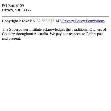
PO Box 4109
Fitzroy, VIC 3065
Copyright 2026
ABN 52 663 577 142
Privacy Policy
Permissions
The Superpower Institute acknowledges the Traditional Owners of
Country throughout Australia. We pay our respects to Elders past
and present.​​​​‌ ‍ ​‍​‍‌‍ ‌ ​‍‌‍‍‌‌‍‌ ‌‍‍‌‌‍ ‍​‍​‍​ ‍‍​‍​‍‌ ​ ‌‍​‌‌‍ ‍‌‍‍‌‌ ‌​‌ ‍‌​‍ ‍‌‍‍‌‌‍ ​‍​‍​‍ ​​‍​‍‌‍‍​‌ ​‍‌‍‌‌‌‍‌‍​‍​‍​ ‍‍​‍​‍‌‍‍​‌ ‌​‌ ‌​‌ ​​​ ‍‍​‍ ​‍ ‌‍ ​‌‍ ‌‍​ ‌‍​‌‌‍ ​‌‍‍​‌‍ ‌ ​ ‌ ‌​​ ‍‍​ ​ ​ ​ ​ ​ ​ ​ ​‍ ‌‍‍‌‌‍ ‍‌ ‌​‌‍‌‌‌‍ ‍‌ ‌​​‍ ‌‍‌‌‌‍‌​‌‍‍‌‌ ‌​​‍ ‌‍ ‌‌‍ ‌‍‌​‌‍‌‌​ ‌‌ ​​‌ ​‍‌‍‌‌‌ ​ ‌‍‌‌‌‍ ‍‌ ‌​‌‍​‌‌ ‌​‌‍‍‌‌‍ ‌‍ ‍​ ‍ ‌‍‍‌‌‍‌​​ ‌​ ​‍​ ‌‍​ ‌‌​ ‌‍​ ​​‌‍‌‌​ ‍​​ ​​​‍ ‌​ ‌ ​ ‌​​ ‌‍​ ‌‌​‍ ‌​ ‌​​ ‍​​ ​ ​ ‍‌​‍ ‌​ ‍​​ ‌‍​ ​‍​ ‍‌​‍ ‌​ ‌‌​ ‌‌​ ‌ ​ ​‍‌‍‌‍​ ‍​​ ​‍​ ‍‌​ ‌‌​ ‍​​ ​​‌‍‌‌​ ‍ ‌ ‌​‌ ‍‌‌ ​​‌‍‌‌​ ‌‌ ​ ‌‍‌‌‌ ‌​‌ ‌​‌‍‍‌‌‍ ‍‌‍‌ ‌ ​ ​ ‍ ‌ ​​‌‍​‌‌ ‌​‌‍‍​​ ‌‌‍​‌‌‍​ ‌‍‍ ‌‍ ‍‌‍ ‌ ‌ ‌‍ ​‌‍‌‌‌‍‌​‌‍‌ ‌‍‌‌‌‍ ‌‌‍‌‌‌‍ ‍‌ ‌​​ ‌‍​‍‌‍​‌‌ ​ ‌‍‌‌‌‌‌‌‌ ​‍‌‍ ​​ ‌‌‍‍​‌ ‌​‌ ‌​‌ ​​​‍‌‌​ ​ ‌​​‌​‍‌‌​ ​‍‌​‌‍​‍‌‌​ ​‍‌​‌‍‌‍ ​‌‍ ‌‍​ ‌‍​‌‌‍ ​‌‍‍​‌‍ ‌ ​ ‌ ‌​​‍‌‌​ ​ ‌​​‌​ ​ ​ ​ ​ ​ ​ ​ ​‍‌‍‌‍‍‌‌‍‌​​ ‌​ ​‍​ ‌‍​ ‌‌​ ‌‍​ ​​‌‍‌‌​ ‍​​ ​​​‍ ‌​ ‌ ​ ‌​​ ‌‍​ ‌‌​‍ ‌​ ‌​​ ‍​​ ​ ​ ‍‌​‍ ‌​ ‍​​ ‌‍​ ​‍​ ‍‌​‍ ‌​ ‌‌​ ‌‌​ ‌ ​ ​‍‌‍‌‍​ ‍​​ ​‍​ ‍‌​ ‌‌​ ‍​​ ​​‌‍‌‌​‍‌‍‌ ‌​‌ ‍‌‌ ​​‌‍‌‌​ ‌‌ ​ ‌‍‌‌‌ ‌​‌ ‌​‌‍‍‌‌‍ ‍‌‍‌ ‌ ​ ​‍‌‍‌ ​​‌‍​‌‌ ‌​‌‍‍​​ ‌‌‍​‌‌‍​ ‌‍‍ ‌‍ ‍‌‍ ‌ ‌ ‌‍ ​‌‍‌‌‌‍‌​‌‍‌ ‌‍‌‌‌‍ ‌‌‍‌‌‌‍ ‍‌ ‌​​‍‌‍‌ ​​‌‍‌‌‌ ​‍‌ ​ ‌ ​​‌‍‌‌‌‍​ ‌ ‌​‌‍‍‌‌ ‌‍‌‍‌‌​ ‌‌ ​​‌ ‌‌‌‍​‍‌‍ ​‌‍‍‌‌ ​ ‌‍‍​‌‍‌‌‌‍‌​​‍​‍‌ ‌