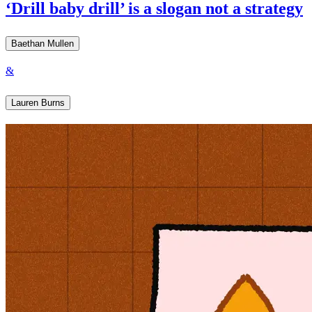
‘Drill baby drill’ is a slogan not a strategy​​​​‌ ‍ ​‍​‍‌‍ ‌ ​‍‌‍‍‌‌‍‌ ‌‍‍‌‌‍ ‍​‍​‍​ ‍‍​‍​‍‌ ​ ‌‍​‌‌‍ ‍‌‍‍‌‌ ‌​‌ ‍‌​‍ ‍‌‍‍‌‌‍ ​‍​‍​‍ ​​‍​‍‌‍‍​‌ ​‍‌‍‌‌‌‍‌‍​‍​‍​ ‍‍​‍​‍‌‍‍​‌ ‌​‌ ‌​‌ ​​​ ‍‍​‍ ​‍ ‌‍ ​‌‍ ‌‍​ ‌‍​‌‌‍ ​‌‍‍​‌‍ ‌ ​ ‌ ‌​​ ‍‍​ ​ ​ ​ ​ ​ ​ ​ ​‍ ‌‍‍‌‌‍ ‍‌ ‌​‌‍‌‌‌‍ ‍‌ ‌​​‍ ‌‍‌‌‌‍‌​‌‍‍‌‌ ‌​​‍ ‌‍ ‌‌‍ ‌‍‌​‌‍‌‌​ ‌‌ ​​‌ ​‍‌‍‌‌‌ ​ ‌‍‌‌‌‍ ‍‌ ‌​‌‍​‌‌ ‌​‌‍‍‌‌‍ ‌‍ ‍​ ‍ ‌‍‍‌‌‍‌​​ ‌‌‍​‍‌‍‌‌‌‍‌​‌‍​‍‌‍​‌​ ‌​‌‍​ ​ ​‌​‍ ‌​ ​​​ ​‍​ ‌​‌‍​‌​‍ ‌​ ‌​​ ‌‌​ ‍​​ ‌ ​‍ ‌​ ‍‌​ ​‍​ ​​‌‍‌​​‍ ‌​ ​‌​ ​‌​ ‍‌​ ‌ ​ ‌‌‌‍​ ‌‍​‌​ ​ ​ ‌​​ ‌​​ ​​​ ‌‍​ ‍ ‌ ‌​‌ ‍‌‌ ​​‌‍‌‌​ ‌‌‍ ‍‌‍‌‌‌ ‌ ‌ ​ ​ ‍ ‌ ​​‌‍​‌‌ ‌​‌‍‍​​ ‌‌ ‌​‌‍‍‌‌ ‌​‌‍ ​‌‍‌‌​ ‌‍​‍‌‍​‌‌ ​ ‌‍‌‌‌‌‌‌‌ ​‍‌‍ ​​ ‌‌‍‍​‌ ‌​‌ ‌​‌ ​​​‍‌‌​ ​ ‌​​‌​‍‌‌​ ​‍‌​‌‍​‍‌‌​ ​‍‌​‌‍‌‍ ​‌‍ ‌‍​ ‌‍​‌‌‍ ​‌‍‍​‌‍ ‌ ​ ‌ ‌​​‍‌‌​ ​ ‌​​‌​ ​ ​ ​ ​ ​ ​ ​ ​‍‌‍‌‍‍‌‌‍‌​​ ‌‌‍​‍‌‍‌‌‌‍‌​‌‍​‍‌‍​‌​ ‌​‌‍​ ​ ​‌​‍ ‌​ ​​​ ​‍​ ‌​‌‍​‌​‍ ‌​ ‌​​ ‌‌​ ‍​​ ‌ ​‍ ‌​ ‍‌​ ​‍​ ​​‌‍‌​​‍ ‌​ ​‌​ ​‌​ ‍‌​ ‌ ​ ‌‌‌‍​ ‌‍​‌​ ​ ​ ‌​​ ‌​​ ​​​ ‌‍​‍‌‍‌ ‌​‌ ‍‌‌ ​​‌‍‌‌​ ‌‌‍ ‍‌‍‌‌‌ ‌ ‌ ​ ​‍‌‍‌ ​​‌‍​‌‌ ‌​‌‍‍​​ ‌‌ ‌​‌‍‍‌‌ ‌​‌‍ ​‌‍‌‌​‍‌‍‌ ​​‌‍‌‌‌ ​‍‌ ​ ‌ ​​‌‍‌‌‌‍​ ‌ ‌​‌‍‍‌‌ ‌‍‌‍‌‌​ ‌‌ ​​‌ ‌‌‌‍​‍‌‍ ​‌‍‍‌‌ ​ ‌‍‍​‌‍‌‌‌‍‌​​‍​‍‌ ‌
Baethan Mullen​​​​‌ ‍ ​‍​‍‌‍ ‌ ​‍‌‍‍‌‌‍‌ ‌‍‍‌‌‍ ‍​‍​‍​ ‍‍​‍​‍‌ ​ ‌‍​‌‌‍ ‍‌‍‍‌‌ ‌​‌ ‍‌​‍ ‍‌‍‍‌‌‍ ​‍​‍​‍ ​​‍​‍‌‍‍​‌ ​‍‌‍‌‌‌‍‌‍​‍​‍​ ‍‍​‍​‍‌‍‍​‌ ‌​‌ ‌​‌ ​​​ ‍‍​‍ ​‍ ‌‍ ​‌‍ ‌‍​ ‌‍​‌‌‍ ​‌‍‍​‌‍ ‌ ​ ‌ ‌​​ ‍‍​ ​ ​ ​ ​ ​ ​ ​ ​‍ ‌‍‍‌‌‍ ‍‌ ‌​‌‍‌‌‌‍ ‍‌ ‌​​‍ ‌‍‌‌‌‍‌​‌‍‍‌‌ ‌​​‍ ‌‍ ‌‌‍ ‌‍‌​‌‍‌‌​ ‌‌ ​​‌ ​‍‌‍‌‌‌ ​ ‌‍‌‌‌‍ ‍‌ ‌​‌‍​‌‌ ‌​‌‍‍‌‌‍ ‌‍ ‍​ ‍ ‌‍‍‌‌‍‌​​ ‌​ ​‍‌‍​‍​ ‌​​ ​‌​ ​‍‌‍​‍‌‍​‌‌‍​‌​‍ ‌​ ‍​​ ​​​ ‍‌​ ​‍​‍ ‌​ ‌​‌‍​‍​ ‍​​ ‌ ​‍ ‌‌‍​‍‌‍‌​‌‍‌‌​ ‌‌​‍ ‌​ ​ ‌‍‌​‌‍​‌​ ‌​​ ‌‌​ ​‍​ ‍​​ ‍‌​ ‍‌​ ​ ​ ​ ​ ‍‌​ ‍ ‌ ‌​‌ ‍‌‌ ​​‌‍‌‌​ ‌‌‍​‌‌ ‌‌‌ ‌​‌‍‍​‌‍ ‌ ​‍​ ‍ ‌ ​​‌‍​‌‌ ‌​‌‍‍​​ ‌‌‍ ‍‌‍​‌‌‍ ‌‌‍‌‌​ ‌‍​‍‌‍​‌‌ ​ ‌‍‌‌‌‌‌‌‌ ​‍‌‍ ​​ ‌‌‍‍​‌ ‌​‌ ‌​‌ ​​​‍‌‌​ ​ ‌​​‌​‍‌‌​ ​‍‌​‌‍​‍‌‌​ ​‍‌​‌‍‌‍ ​‌‍ ‌‍​ ‌‍​‌‌‍ ​‌‍‍​‌‍ ‌ ​ ‌ ‌​​‍‌‌​ ​ ‌​​‌​ ​ ​ ​ ​ ​ ​ ​ ​‍‌‍‌‍‍‌‌‍‌​​ ‌​ ​‍‌‍​‍​ ‌​​ ​‌​ ​‍‌‍​‍‌‍​‌‌‍​‌​‍ ‌​ ‍​​ ​​​ ‍‌​ ​‍​‍ ‌​ ‌​‌‍​‍​ ‍​​ ‌ ​‍ ‌‌‍​‍‌‍‌​‌‍‌‌​ ‌‌​‍ ‌​ ​ ‌‍‌​‌‍​‌​ ‌​​ ‌‌​ ​‍​ ‍​​ ‍‌​ ‍‌​ ​ ​ ​ ​ ‍‌​‍‌‍‌ ‌​‌ ‍‌‌ ​​‌‍‌‌​ ‌‌‍​‌‌ ‌‌‌ ‌​‌‍‍​‌‍ ‌ ​‍​‍‌‍‌ ​​‌‍​‌‌ ‌​‌‍‍​​ ‌‌‍ ‍‌‍​‌‌‍ ‌‌‍‌‌​‍‌‍‌ ​​‌‍‌‌‌ ​‍‌ ​ ‌ ​​‌‍‌‌‌‍​ ‌ ‌​‌‍‍‌‌ ‌‍‌‍‌‌​ ‌‌ ​​‌ ‌‌‌‍​‍‌‍ ​‌‍‍‌‌ ​ ‌‍‍​‌‍‌‌‌‍‌​​‍​‍‌ ‌
&
Lauren Burns​​​​‌ ‍ ​‍​‍‌‍ ‌ ​‍‌‍‍‌‌‍‌ ‌‍‍‌‌‍ ‍​‍​‍​ ‍‍​‍​‍‌ ​ ‌‍​‌‌‍ ‍‌‍‍‌‌ ‌​‌ ‍‌​‍ ‍‌‍‍‌‌‍ ​‍​‍​‍ ​​‍​‍‌‍‍​‌ ​‍‌‍‌‌‌‍‌‍​‍​‍​ ‍‍​‍​‍‌‍‍​‌ ‌​‌ ‌​‌ ​​​ ‍‍​‍ ​‍ ‌‍ ​‌‍ ‌‍​ ‌‍​‌‌‍ ​‌‍‍​‌‍ ‌ ​ ‌ ‌​​ ‍‍​ ​ ​ ​ ​ ​ ​ ​ ​‍ ‌‍‍‌‌‍ ‍‌ ‌​‌‍‌‌‌‍ ‍‌ ‌​​‍ ‌‍‌‌‌‍‌​‌‍‍‌‌ ‌​​‍ ‌‍ ‌‌‍ ‌‍‌​‌‍‌‌​ ‌‌ ​​‌ ​‍‌‍‌‌‌ ​ ‌‍‌‌‌‍ ‍‌ ‌​‌‍​‌‌ ‌​‌‍‍‌‌‍ ‌‍ ‍​ ‍ ‌‍‍‌‌‍‌​​ ‌​ ​‌​ ‌ ‌‍‌‍​ ‍​‌‍‌‍​ ​‌​ ​​‌‍​ ​‍ ‌‌‍​‌​ ​​​ ‌‌​ ​ ​‍ ‌​ ‌​​ ‌‌​ ‌‌​ ​‍​‍ ‌​ ‍​‌‍​‌‌‍‌​‌‍‌‌​‍ ‌‌‍‌‌‌‍‌​‌‍​‍​ ‌‌‌‍​ ​ ​ ​ ‍​​ ‌‍​ ‌​​ ‌ ‌‍​‍‌‍​ ​ ‍ ‌ ‌​‌ ‍‌‌ ​​‌‍‌‌​ ‌‌‍​‌‌ ‌‌‌ ‌​‌‍‍​‌‍ ‌ ​‍​ ‍ ‌ ​​‌‍​‌‌ ‌​‌‍‍​​ ‌‌‍ ‍‌‍​‌‌‍ ‌‌‍‌‌​ ‌‍​‍‌‍​‌‌ ​ ‌‍‌‌‌‌‌‌‌ ​‍‌‍ ​​ ‌‌‍‍​‌ ‌​‌ ‌​‌ ​​​‍‌‌​ ​ ‌​​‌​‍‌‌​ ​‍‌​‌‍​‍‌‌​ ​‍‌​‌‍‌‍ ​‌‍ ‌‍​ ‌‍​‌‌‍ ​‌‍‍​‌‍ ‌ ​ ‌ ‌​​‍‌‌​ ​ ‌​​‌​ ​ ​ ​ ​ ​ ​ ​ ​‍‌‍‌‍‍‌‌‍‌​​ ‌​ ​‌​ ‌ ‌‍‌‍​ ‍​‌‍‌‍​ ​‌​ ​​‌‍​ ​‍ ‌‌‍​‌​ ​​​ ‌‌​ ​ ​‍ ‌​ ‌​​ ‌‌​ ‌‌​ ​‍​‍ ‌​ ‍​‌‍​‌‌‍‌​‌‍‌‌​‍ ‌‌‍‌‌‌‍‌​‌‍​‍​ ‌‌‌‍​ ​ ​ ​ ‍​​ ‌‍​ ‌​​ ‌ ‌‍​‍‌‍​ ​‍‌‍‌ ‌​‌ ‍‌‌ ​​‌‍‌‌​ ‌‌‍​‌‌ ‌‌‌ ‌​‌‍‍​‌‍ ‌ ​‍​‍‌‍‌ ​​‌‍​‌‌ ‌​‌‍‍​​ ‌‌‍ ‍‌‍​‌‌‍ ‌‌‍‌‌​‍‌‍‌ ​​‌‍‌‌‌ ​‍‌ ​ ‌ ​​‌‍‌‌‌‍​ ‌ ‌​‌‍‍‌‌ ‌‍‌‍‌‌​ ‌‌ ​​‌ ‌‌‌‍​‍‌‍ ​‌‍‍‌‌ ​ ‌‍‍​‌‍‌‌‌‍‌​​‍​‍‌ ‌