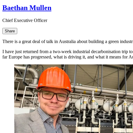
Baethan Mullen​​​​‌ ‍ ​‍​‍‌‍ ‌ ​‍‌‍‍‌‌‍‌ ‌‍‍‌‌‍ ‍​‍​‍​ ‍‍​‍​‍‌ ​ ‌‍​‌‌‍ ‍‌‍‍‌‌ ‌​‌ ‍‌​‍ ‍‌‍‍‌‌‍ ​‍​‍​‍ ​​‍​‍‌‍‍​‌ ​‍‌‍‌‌‌‍‌‍​‍​‍​ ‍‍​‍​‍‌‍‍​‌ ‌​‌ ‌​‌ ​​​ ‍‍​‍ ​‍ ‌‍ ​‌‍ ‌‍​ ‌‍​‌‌‍ ​‌‍‍​‌‍ ‌ ​ ‌ ‌​​ ‍‍​ ​ ​ ​ ​ ​ ​ ​ ​‍ ‌‍‍‌‌‍ ‍‌ ‌​‌‍‌‌‌‍ ‍‌ ‌​​‍ ‌‍‌‌‌‍‌​‌‍‍‌‌ ‌​​‍ ‌‍ ‌‌‍ ‌‍‌​‌‍‌‌​ ‌‌ ​​‌ ​‍‌‍‌‌‌ ​ ‌‍‌‌‌‍ ‍‌ ‌​‌‍​‌‌ ‌​‌‍‍‌‌‍ ‌‍ ‍​ ‍ ‌‍‍‌‌‍‌​​ ‌​ ​‍‌‍​‍​ ‌​​ ​‌​ ​‍‌‍​‍‌‍​‌‌‍​‌​‍ ‌​ ‍​​ ​​​ ‍‌​ ​‍​‍ ‌​ ‌​‌‍​‍​ ‍​​ ‌ ​‍ ‌‌‍​‍‌‍‌​‌‍‌‌​ ‌‌​‍ ‌​ ​ ‌‍‌​‌‍​‌​ ‌​​ ‌‌​ ​‍​ ‍​​ ‍‌​ ‍‌​ ​ ​ ​ ​ ‍‌​ ‍ ‌ ‌​‌ ‍‌‌ ​​‌‍‌‌​ ‌‌‍​‌‌ ‌‌‌ ‌​‌‍‍​‌‍ ‌ ​‍​ ‍ ‌ ​​‌‍​‌‌ ‌​‌‍‍​​ ‌‌‍ ‍‌‍​‌‌‍ ‌‌‍‌‌​ ‌‍​‍‌‍​‌‌ ​ ‌‍‌‌‌‌‌‌‌ ​‍‌‍ ​​ ‌‌‍‍​‌ ‌​‌ ‌​‌ ​​​‍‌‌​ ​ ‌​​‌​‍‌‌​ ​‍‌​‌‍​‍‌‌​ ​‍‌​‌‍‌‍ ​‌‍ ‌‍​ ‌‍​‌‌‍ ​‌‍‍​‌‍ ‌ ​ ‌ ‌​​‍‌‌​ ​ ‌​​‌​ ​ ​ ​ ​ ​ ​ ​ ​‍‌‍‌‍‍‌‌‍‌​​ ‌​ ​‍‌‍​‍​ ‌​​ ​‌​ ​‍‌‍​‍‌‍​‌‌‍​‌​‍ ‌​ ‍​​ ​​​ ‍‌​ ​‍​‍ ‌​ ‌​‌‍​‍​ ‍​​ ‌ ​‍ ‌‌‍​‍‌‍‌​‌‍‌‌​ ‌‌​‍ ‌​ ​ ‌‍‌​‌‍​‌​ ‌​​ ‌‌​ ​‍​ ‍​​ ‍‌​ ‍‌​ ​ ​ ​ ​ ‍‌​‍‌‍‌ ‌​‌ ‍‌‌ ​​‌‍‌‌​ ‌‌‍​‌‌ ‌‌‌ ‌​‌‍‍​‌‍ ‌ ​‍​‍‌‍‌ ​​‌‍​‌‌ ‌​‌‍‍​​ ‌‌‍ ‍‌‍​‌‌‍ ‌‌‍‌‌​‍‌‍‌ ​​‌‍‌‌‌ ​‍‌ ​ ‌ ​​‌‍‌‌‌‍​ ‌ ‌​‌‍‍‌‌ ‌‍‌‍‌‌​ ‌‌ ​​‌ ‌‌‌‍​‍‌‍ ​‌‍‍‌‌ ​ ‌‍‍​‌‍‌‌‌‍‌​​‍​‍‌ ‌
Chief Executive Officer​​​​‌ ‍ ​‍​‍‌‍ ‌ ​‍‌‍‍‌‌‍‌ ‌‍‍‌‌‍ ‍​‍​‍​ ‍‍​‍​‍‌ ​ ‌‍​‌‌‍ ‍‌‍‍‌‌ ‌​‌ ‍‌​‍ ‍‌‍‍‌‌‍ ​‍​‍​‍ ​​‍​‍‌‍‍​‌ ​‍‌‍‌‌‌‍‌‍​‍​‍​ ‍‍​‍​‍‌‍‍​‌ ‌​‌ ‌​‌ ​​​ ‍‍​‍ ​‍ ‌‍ ​‌‍ ‌‍​ ‌‍​‌‌‍ ​‌‍‍​‌‍ ‌ ​ ‌ ‌​​ ‍‍​ ​ ​ ​ ​ ​ ​ ​ ​‍ ‌‍‍‌‌‍ ‍‌ ‌​‌‍‌‌‌‍ ‍‌ ‌​​‍ ‌‍‌‌‌‍‌​‌‍‍‌‌ ‌​​‍ ‌‍ ‌‌‍ ‌‍‌​‌‍‌‌​ ‌‌ ​​‌ ​‍‌‍‌‌‌ ​ ‌‍‌‌‌‍ ‍‌ ‌​‌‍​‌‌ ‌​‌‍‍‌‌‍ ‌‍ ‍​ ‍ ‌‍‍‌‌‍‌​​ ‌​ ​‍‌‍​‍​ ‌​​ ​‌​ ​‍‌‍​‍‌‍​‌‌‍​‌​‍ ‌​ ‍​​ ​​​ ‍‌​ ​‍​‍ ‌​ ‌​‌‍​‍​ ‍​​ ‌ ​‍ ‌‌‍​‍‌‍‌​‌‍‌‌​ ‌‌​‍ ‌​ ​ ‌‍‌​‌‍​‌​ ‌​​ ‌‌​ ​‍​ ‍​​ ‍‌​ ‍‌​ ​ ​ ​ ​ ‍‌​ ‍ ‌ ‌​‌ ‍‌‌ ​​‌‍‌‌​ ‌‌‍​‌‌ ‌‌‌ ‌​‌‍‍​‌‍ ‌ ​‍​ ‍ ‌ ​​‌‍​‌‌ ‌​‌‍‍​​ ‌‌ ‌​‌‍‍‌‌ ‌​‌‍ ​‌‍‌‌​ ‌‍​‍‌‍​‌‌ ​ ‌‍‌‌‌‌‌‌‌ ​‍‌‍ ​​ ‌‌‍‍​‌ ‌​‌ ‌​‌ ​​​‍‌‌​ ​ ‌​​‌​‍‌‌​ ​‍‌​‌‍​‍‌‌​ ​‍‌​‌‍‌‍ ​‌‍ ‌‍​ ‌‍​‌‌‍ ​‌‍‍​‌‍ ‌ ​ ‌ ‌​​‍‌‌​ ​ ‌​​‌​ ​ ​ ​ ​ ​ ​ ​ ​‍‌‍‌‍‍‌‌‍‌​​ ‌​ ​‍‌‍​‍​ ‌​​ ​‌​ ​‍‌‍​‍‌‍​‌‌‍​‌​‍ ‌​ ‍​​ ​​​ ‍‌​ ​‍​‍ ‌​ ‌​‌‍​‍​ ‍​​ ‌ ​‍ ‌‌‍​‍‌‍‌​‌‍‌‌​ ‌‌​‍ ‌​ ​ ‌‍‌​‌‍​‌​ ‌​​ ‌‌​ ​‍​ ‍​​ ‍‌​ ‍‌​ ​ ​ ​ ​ ‍‌​‍‌‍‌ ‌​‌ ‍‌‌ ​​‌‍‌‌​ ‌‌‍​‌‌ ‌‌‌ ‌​‌‍‍​‌‍ ‌ ​‍​‍‌‍‌ ​​‌‍​‌‌ ‌​‌‍‍​​ ‌‌ ‌​‌‍‍‌‌ ‌​‌‍ ​‌‍‌‌​‍‌‍‌ ​​‌‍‌‌‌ ​‍‌ ​ ‌ ​​‌‍‌‌‌‍​ ‌ ‌​‌‍‍‌‌ ‌‍‌‍‌‌​ ‌‌ ​​‌ ‌‌‌‍​‍‌‍ ​‌‍‍‌‌ ​ ‌‍‍​‌‍‌‌‌‍‌​​‍​‍‌ ‌
Share
There is a great deal of talk in Australia about building a green industrial future. In Europe, that talk has turned into action.​​​​‌ ‍ ​‍​‍‌‍ ‌ ​‍‌‍‍‌‌‍‌ ‌‍‍‌‌‍ ‍​‍​‍​ ‍‍​‍​‍‌ ​ ‌‍​‌‌‍ ‍‌‍‍‌‌ ‌​‌ ‍‌​‍ ‍‌‍‍‌‌‍ ​‍​‍​‍ ​​‍​‍‌‍‍​‌ ​‍‌‍‌‌‌‍‌‍​‍​‍​ ‍‍​‍​‍‌‍‍​‌ ‌​‌ ‌​‌ ​​​ ‍‍​‍ ​‍ ‌‍ ​‌‍ ‌‍​ ‌‍​‌‌‍ ​‌‍‍​‌‍ ‌ ​ ‌ ‌​​ ‍‍​ ​ ​ ​ ​ ​ ​ ​ ​‍ ‌‍‍‌‌‍ ‍‌ ‌​‌‍‌‌‌‍ ‍‌ ‌​​‍ ‌‍‌‌‌‍‌​‌‍‍‌‌ ‌​​‍ ‌‍ ‌‌‍ ‌‍‌​‌‍‌‌​ ‌‌ ​​‌ ​‍‌‍‌‌‌ ​ ‌‍‌‌‌‍ ‍‌ ‌​‌‍​‌‌ ‌​‌‍‍‌‌‍ ‌‍ ‍​ ‍ ‌‍‍‌‌‍‌​​ ‌​ ‌ ​ ‌‍​ ​ ​ ‌‌‌‍‌‌​ ​‌​ ‍​‌‍‌‍​‍ ‌‌‍‌‌​ ​​​ ​‌​ ‌ ​‍ ‌​ ‌​‌‍​ ‌‍‌​​ ‍​​‍ ‌​ ‍‌‌‍‌‍‌‍‌​​ ‌ ​‍ ‌‌‍‌‍​ ​‍​ ‌ ​ ​ ​ ​‍​ ‍​​ ​​​ ‍‌​ ​​​ ‌ ‌‍‌‍‌‍​‌​ ‍ ‌ ‌​‌ ‍‌‌ ​​‌‍‌‌​ ‌‌‍ ‍‌‍‌‌‌ ‌ ‌ ​ ​ ‍ ‌ ​​‌‍​‌‌ ‌​‌‍‍​​ ‌‌‍​ ‌‍ ‌‍ ‍‌ ‌​‌‍‌‌‌‍ ‍‌ ‌​​‍‌‌​ ‌‌‌​​‍‌‌ ‌‍‍ ‌‍‌‌‌ ‍‌​‍‌‌​ ​ ‌​‌​​‍‌‌​ ​ ‌​‌​​‍‌‌​ ​‍​ ​‍​ ‌‌‌‍‌‌​ ‍​‌‍​‌‌‍‌‍​ ‌‌​ ‌‍​ ​‌​ ‌‍​ ‌ ​ ‍‌​ ​‍​‍‌‌​ ​‍​ ​‍​‍‌‌​ ‌‌‌​‌​​‍ ‍‌‍​ ‌‍‍​‌‍‍‌‌‍ ​‌‍‌​‌ ​‍‌‍‌‌‌‍ ‍​‍‌‌​ ‌‌‌​​‍‌‌ ‌‍‍ ‌‍‌‌‌ ‍‌​‍‌‌​ ​ ‌​‌​​‍‌‌​ ​ ‌​‌​​‍‌‌​ ​‍​ ​‍​ ‌​​ ​​​ ​‌‌‍​‌​ ​ ​ ​​‌‍‌‍‌‍‌​‌‍​ ‌‍‌​​ ‍‌​ ​‌​‍‌‌​ ​‍​ ​‍​‍‌‌​ ‌‌‌​‌​​‍ ‍‌ ‌​‌‍‌‌‌ ‍​‌ ‌​​ ‌‍​‍‌‍​‌‌ ​ ‌‍‌‌‌‌‌‌‌ ​‍‌‍ ​​ ‌
I have just returned from a two-week industrial decarbonisation trip 
far Europe has progressed, what is driving it, and what it means for Australia. The contrast with the conversation we are still having at home was the strongest impression I brought back.​​​​‌ ‍ ​‍​‍‌‍ ‌ ​‍‌‍‍‌‌‍‌ ‌‍‍‌‌‍ ‍​‍​‍​ ‍‍​‍​‍‌ ​ ‌‍​‌‌‍ ‍‌‍‍‌‌ ‌​‌ ‍‌​‍ ‍‌‍‍‌‌‍ ​‍​‍​‍ ​​‍​‍‌‍‍​‌ ​‍‌‍‌‌‌‍‌‍​‍​‍​ ‍‍​‍​‍‌‍‍​‌ ‌​‌ ‌​‌ ​​​ ‍‍​‍ ​‍ ‌‍ ​‌‍ ‌‍​ ‌‍​‌‌‍ ​‌‍‍​‌‍ ‌ ​ ‌ ‌​​ ‍‍​ ​ ​ ​ ​ ​ ​ ​ ​‍ ‌‍‍‌‌‍ ‍‌ ‌​‌‍‌‌‌‍ ‍‌ ‌​​‍ ‌‍‌‌‌‍‌​‌‍‍‌‌ ‌​​‍ ‌‍ ‌‌‍ ‌‍‌​‌‍‌‌​ ‌‌ ​​‌ ​‍‌‍‌‌‌ ​ ‌‍‌‌‌‍ ‍‌ ‌​‌‍​‌‌ ‌​‌‍‍‌‌‍ ‌‍ ‍​ ‍ ‌‍‍‌‌‍‌​​ ‌​ ‌ ​ ‌‍​ ​ ​ ‌‌‌‍‌‌​ ​‌​ ‍​‌‍‌‍​‍ ‌‌‍‌‌​ ​​​ ​‌​ ‌ ​‍ ‌​ ‌​‌‍​ ‌‍‌​​ ‍​​‍ ‌​ ‍‌‌‍‌‍‌‍‌​​ ‌ ​‍ ‌‌‍‌‍​ ​‍​ ‌ ​ ​ ​ ​‍​ ‍​​ ​​​ ‍‌​ ​​​ ‌ ‌‍‌‍‌‍​‌​ ‍ ‌ ‌​‌ ‍‌‌ ​​‌‍‌‌​ ‌‌‍ ‍‌‍‌‌‌ ‌ ‌ ​ ​ ‍ ‌ ​​‌‍​‌‌ 