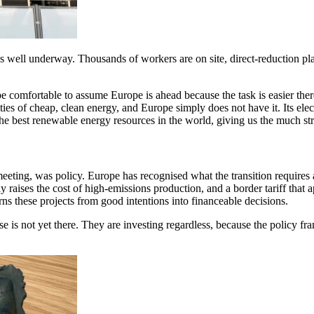
 well underway. Thousands of workers are on site, direct-reduction plan
e comfortable to assume Europe is ahead because the task is easier there.
ties of cheap, clean energy, and Europe simply does not have it. Its el
‌‍​‍​ ​‌‌‍‌​​ ‌ ​ ​​‌‍​‌‌‍‌‍​‍‌‌​ ​‍​ ​‍​‍‌‌​ ‌‌‌​‌​​‍ ‍‌‍​ ‌‍‍​‌‍‍‌‌‍ ​‌‍‌​‌ ​‍‌‍‌‌‌‍ ‍​‍‌‌​ ‌‌‌​​‍‌‌ ‌‍‍ ‌‍‌‌‌ ‍‌​‍‌‌​ ​ ‌​‌​​‍‌‌​ ​ ‌​‌​​‍‌‌​ ​‍​ ​‍​ ‌‌‌‍​‍​ ‌‌‌‍​ ‌‍‌‍​ ​‍​ ​‌‌‍​‍​ ‌‍​ ‍​‌‍​ ​ ‌ ​‍‌‌​ ​‍​ ​‍​‍‌‌​ ‌‌‌​‌​​‍ ‍‌ ‌​‌‍‌‌‌ ‍​‌ ‌​​ ‌‍​‍‌‍​‌‌ ​ ‌‍‌‌‌‌‌‌‌ ​‍‌‍ ​​ ‌‌‍‍​‌ ‌​‌ ‌​‌ ​​​‍‌‌​ ​ ‌​​‌​‍‌‌​ ​‍‌​‌‍​‍‌‌​ ​‍‌​‌‍‌‍ ​‌‍ ‌‍​ ‌‍​‌‌‍ ​‌‍‍​‌‍ ‌ ​ ‌ ‌​​‍‌‌​ ​ ‌​​‌​ ​ ​ ​ ​ ​ ​ ​ ​‍‌‍‌‍‍‌‌‍‌​​ ‌​ ‌ ​ ‌‍​ ​ ​ ‌‌‌‍‌‌​ ​‌​ ‍​‌‍‌‍​‍ ‌‌‍‌‌​ ​​​ ​‌​ ‌ ​‍ ‌​ ‌​‌‍​ ‌‍‌​​ ‍​​‍ ‌​ ‍‌‌‍‌‍‌‍‌​​ ‌ ​‍ ‌‌‍‌‍​ ​‍​ ‌ ​ ​ ​ ​‍​ ‍​​ ​​​ ‍‌​ ​​​ ‌ ‌‍‌‍‌‍​‌​‍‌‍‌ ‌​‌ ‍‌‌ ​​‌‍‌‌​ ‌‌‍ ‍‌‍‌‌‌ ‌ ‌ ​ ​‍‌‍‌ ​​‌‍​‌‌ ‌​‌‍‍​​ ‌‌‍​ ‌‍ ‌‍ ‍‌ ‌​‌‍‌‌‌‍ ‍‌ ‌​​‍‌‌​ ‌‌‌​​‍‌‌ ‌‍‍ ‌‍‌‌‌ ‍‌​‍‌‌​ ​ ‌​‌​​‍‌‌​ ​ ‌​‌​​‍‌‌​ ​‍​ ​‍‌‍‌‌​ ‍​‌‍​‍​ ​ ​ ‌ ‌‍​‍​ ​‌‌‍‌​​ ‌ ​ ​​‌‍​‌‌‍‌‍​‍‌‌​ ​‍​ ​‍​‍‌‌​ ‌‌‌​‌​​‍ ‍‌‍​ ‌‍‍​‌‍‍‌‌‍ ​‌‍‌​‌ ​‍‌‍‌‌‌‍ ‍​‍‌‌​ ‌‌‌​​‍‌‌ ‌‍‍
eeting, was policy. Europe has recognised what the transition requires 
 raises the cost of high-emissions production, and a border tariff that a
‌​​ ‍‌​ ​‌‌‍‌‌​ ‌‌​ ​‍‌‍‌‌‌‍​‌​‍‌‌​ ​‍​ ​‍​‍‌‌​ ‌‌‌​‌​​‍ ‍‌ ‌​‌‍‌‌‌ ‍​‌ ‌​​ ‌‍​‍‌‍​‌‌ ​ ‌‍‌‌‌‌‌‌‌ ​‍‌‍ ​​ ‌‌‍‍​‌ ‌​‌ ‌​‌ ​​​‍‌‌​ ​ ‌​​‌​‍‌‌​ ​‍‌​‌‍​‍‌‌​ ​‍‌​‌‍‌‍ ​‌‍ ‌‍​ ‌‍​‌‌‍ ​‌‍‍​‌‍ ‌ ​ ‌ ‌​​‍‌‌​ ​ ‌​​‌​ ​ ​ ​ ​ ​ ​ ​ ​‍‌‍‌‍‍‌‌‍‌​​ ‌​ ‌ ​ ‌‍​ ​ ​ ‌‌‌‍‌‌​ ​‌​ ‍​‌‍‌‍​‍ ‌‌‍‌‌​ ​​​ ​‌​ ‌ ​‍ ‌​ ‌​‌‍​ ‌‍‌​​ ‍​​‍ ‌​ ‍‌‌‍‌‍‌‍‌​​ ‌ ​‍ ‌‌‍‌‍​ ​‍​ ‌ ​ ​ ​ ​‍​ ‍​​ ​​​ ‍‌​ ​​​ ‌ ‌‍‌‍‌‍​‌​‍‌‍‌ ‌​‌ ‍‌‌ ​​‌‍‌‌​ ‌‌‍ ‍‌‍‌‌‌ ‌ ‌ ​ ​‍‌‍‌ ​​‌‍​‌‌ ‌​‌‍‍​​ ‌‌‍​ ‌‍ ‌‍ ‍‌ ‌​‌‍‌‌‌‍ ‍‌ ‌​​‍‌‌​ ‌‌‌​​‍‌‌ ‌‍‍ ‌‍‌‌‌ ‍‌​‍‌‌​ ​ ‌​‌​​‍‌‌​ ​ ‌​‌​​‍‌‌​ ​‍​ ​‍‌‍‌‍‌‍‌​‌‍‌‌​ ‌‌‌‍‌​​ ‌ ​ ‍‌​ ‌‍‌‍​ ​ ‌ ‌‍​‌​ ‌‍​‍‌‌​ ​‍​ ​‍​‍‌‌​ ‌‌‌​‌​​‍ ‍‌‍​ ‌‍‍​‌‍‍‌‌‍ ​‌‍‌​‌ ​‍‌‍‌‌‌‍ ‍​‍‌‌​ ‌‌‌​​‍‌‌ ‌‍‍ ‌‍‌‌‌ ‍‌​‍‌‌​ ​ ‌​‌​​‍‌‌​ ​ ‌​‌​​‍‌‌​ ​‍​ ​‍‌‍​ ​ ‌​​ ‌‌‌‍​ ​ ‌​​ ‍‌​ ​‌‌‍‌‌​ ‌‌​ ​‍‌‍‌‌‌‍​‌​‍‌‌​ ​‍​ ​‍​‍‌‌​ ‌‌‌​‌​​‍ ‍‌ ‌​‌‍‌‌‌ ‍​‌ ‌​​‍‌‍‌ ​​‌‍‌‌‌ ​‍‌ ​ ‌ ​​‌‍‌‌‌‍​ ‌ ‌​‌‍‍‌‌ ‌‍‌‍‌‌​ ‌‌ ​​‌ ‌‌‌‍​‍‌‍ ​‌‍‍‌‌ ​ ‌‍‍​‌‍‌‌‌‍‌​​‍​‍‌ ‌
e is not yet there. They are investing regardless, because the policy fr