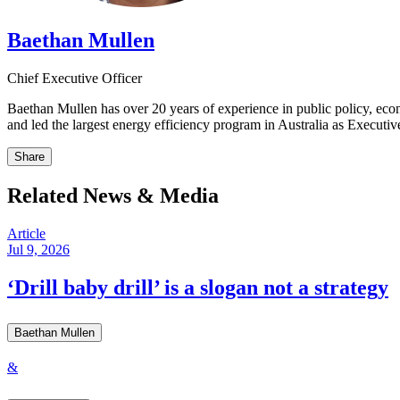
Baethan Mullen​​​​‌ ‍ ​‍​‍‌‍ ‌ ​‍‌‍‍‌‌‍‌ ‌‍‍‌‌‍ ‍​‍​‍​ ‍‍​‍​‍‌ ​ ‌‍​‌‌‍ ‍‌‍‍‌‌ ‌​‌ ‍‌​‍ ‍‌‍‍‌‌‍ ​‍​‍​‍ ​​‍​‍‌‍‍​‌ ​‍‌‍‌‌‌‍‌‍​‍​‍​ ‍‍​‍​‍‌‍‍​‌ ‌​‌ ‌​‌ ​​​ ‍‍​‍ ​‍ ‌‍ ​‌‍ ‌‍​ ‌‍​‌‌‍ ​‌‍‍​‌‍ ‌ ​ ‌ ‌​​ ‍‍​ ​ ​ ​ ​ ​ ​ ​ ​‍ ‌‍‍‌‌‍ ‍‌ ‌​‌‍‌‌‌‍ ‍‌ ‌​​‍ ‌‍‌‌‌‍‌​‌‍‍‌‌ ‌​​‍ ‌‍ ‌‌‍ ‌‍‌​‌‍‌‌​ ‌‌ ​​‌ ​‍‌‍‌‌‌ ​ ‌‍‌‌‌‍ ‍‌ ‌​‌‍​‌‌ ‌​‌‍‍‌‌‍ ‌‍ ‍​ ‍ ‌‍‍‌‌‍‌​​ ‌​ ​‍‌‍​‍​ ‌​​ ​‌​ ​‍‌‍​‍‌‍​‌‌‍​‌​‍ ‌​ ‍​​ ​​​ ‍‌​ ​‍​‍ ‌​ ‌​‌‍​‍​ ‍​​ ‌ ​‍ ‌‌‍​‍‌‍‌​‌‍‌‌​ ‌‌​‍ ‌​ ​ ‌‍‌​‌‍​‌​ ‌​​ ‌‌​ ​‍​ ‍​​ ‍‌​ ‍‌​ ​ ​ ​ ​ ‍‌​ ‍ ‌ ‌​‌ ‍‌‌ ​​‌‍‌‌​ ‌‌‍​‌‌ ‌‌‌ ‌​‌‍‍​‌‍ ‌ ​‍​ ‍ ‌ ​​‌‍​‌‌ ‌​‌‍‍​​ ‌‌‍ ‍‌‍​‌‌‍ ‌‌‍‌‌​ ‌‍​‍‌‍​‌‌ ​ ‌‍‌‌‌‌‌‌‌ ​‍‌‍ ​​ ‌‌‍‍​‌ ‌​‌ ‌​‌ ​​​‍‌‌​ ​ ‌​​‌​‍‌‌​ ​‍‌​‌‍​‍‌‌​ ​‍‌​‌‍‌‍ ​‌‍ ‌‍​ ‌‍​‌‌‍ ​‌‍‍​‌‍ ‌ ​ ‌ ‌​​‍‌‌​ ​ ‌​​‌​ ​ ​ ​ ​ ​ ​ ​ ​‍‌‍‌‍‍‌‌‍‌​​ ‌​ ​‍‌‍​‍​ ‌​​ ​‌​ ​‍‌‍​‍‌‍​‌‌‍​‌​‍ ‌​ ‍​​ ​​​ ‍‌​ ​‍​‍ ‌​ ‌​‌‍​‍​ ‍​​ ‌ ​‍ ‌‌‍​‍‌‍‌​‌‍‌‌​ ‌‌​‍ ‌​ ​ ‌‍‌​‌‍​‌​ ‌​​ ‌‌​ ​‍​ ‍​​ ‍‌​ ‍‌​ ​ ​ ​ ​ ‍‌​‍‌‍‌ ‌​‌ ‍‌‌ ​​‌‍‌‌​ ‌‌‍​‌‌ ‌‌‌ ‌​‌‍‍​‌‍ ‌ ​‍​‍‌‍‌ ​​‌‍​‌‌ ‌​‌‍‍​​ ‌‌‍ ‍‌‍​‌‌‍ ‌‌‍‌‌​‍‌‍‌ ​​‌‍‌‌‌ ​‍‌ ​ ‌ ​​‌‍‌‌‌‍​ ‌ ‌​‌‍‍‌‌ ‌‍‌‍‌‌​ ‌‌ ​​‌ ‌‌‌‍​‍‌‍ ​‌‍‍‌‌ ​ ‌‍‍​‌‍‌‌‌‍‌​​‍​‍‌ ‌
Chief Executive Officer​​​​‌ ‍ ​‍​‍‌‍ ‌ ​‍‌‍‍‌‌‍‌ ‌‍‍‌‌‍ ‍​‍​‍​ ‍‍​‍​‍‌ ​ ‌‍​‌‌‍ ‍‌‍‍‌‌ ‌​‌ ‍‌​‍ ‍‌‍‍‌‌‍ ​‍​‍​‍ ​​‍​‍‌‍‍​‌ ​‍‌‍‌‌‌‍‌‍​‍​‍​ ‍‍​‍​‍‌‍‍​‌ ‌​‌ ‌​‌ ​​​ ‍‍​‍ ​‍ ‌‍ ​‌‍ ‌‍​ ‌‍​‌‌‍ ​‌‍‍​‌‍ ‌ ​ ‌ ‌​​ ‍‍​ ​ ​ ​ ​ ​ ​ ​ ​‍ ‌‍‍‌‌‍ ‍‌ ‌​‌‍‌‌‌‍ ‍‌ ‌​​‍ ‌‍‌‌‌‍‌​‌‍‍‌‌ ‌​​‍ ‌‍ ‌‌‍ ‌‍‌​‌‍‌‌​ ‌‌ ​​‌ ​‍‌‍‌‌‌ ​ ‌‍‌‌‌‍ ‍‌ ‌​‌‍​‌‌ ‌​‌‍‍‌‌‍ ‌‍ ‍​ ‍ ‌‍‍‌‌‍‌​​ ‌​ ​‍‌‍​‍​ ‌​​ ​‌​ ​‍‌‍​‍‌‍​‌‌‍​‌​‍ ‌​ ‍​​ ​​​ ‍‌​ ​‍​‍ ‌​ ‌​‌‍​‍​ ‍​​ ‌ ​‍ ‌‌‍​‍‌‍‌​‌‍‌‌​ ‌‌​‍ ‌​ ​ ‌‍‌​‌‍​‌​ ‌​​ ‌‌​ ​‍​ ‍​​ ‍‌​ ‍‌​ ​ ​ ​ ​ ‍‌​ ‍ ‌ ‌​‌ ‍‌‌ ​​‌‍‌‌​ ‌‌‍​‌‌ ‌‌‌ ‌​‌‍‍​‌‍ ‌ ​‍​ ‍ ‌ ​​‌‍​‌‌ ‌​‌‍‍​​ ‌‌ ‌​‌‍‍‌‌ ‌​‌‍ ​‌‍‌‌​ ‌‍​‍‌‍​‌‌ ​ ‌‍‌‌‌‌‌‌‌ ​‍‌‍ ​​ ‌‌‍‍​‌ ‌​‌ ‌​‌ ​​​‍‌‌​ ​ ‌​​‌​‍‌‌​ ​‍‌​‌‍​‍‌‌​ ​‍‌​‌‍‌‍ ​‌‍ ‌‍​ ‌‍​‌‌‍ ​‌‍‍​‌‍ ‌ ​ ‌ ‌​​‍‌‌​ ​ ‌​​‌​ ​ ​ ​ ​ ​ ​ ​ ​‍‌‍‌‍‍‌‌‍‌​​ ‌​ ​‍‌‍​‍​ ‌​​ ​‌​ ​‍‌‍​‍‌‍​‌‌‍​‌​‍ ‌​ ‍​​ ​​​ ‍‌​ ​‍​‍ ‌​ ‌​‌‍​‍​ ‍​​ ‌ ​‍ ‌‌‍​‍‌‍‌​‌‍‌‌​ ‌‌​‍ ‌​ ​ ‌‍‌​‌‍​‌​ ‌​​ ‌‌​ ​‍​ ‍​​ ‍‌​ ‍‌​ ​ ​ ​ ​ ‍‌​‍‌‍‌ ‌​‌ ‍‌‌ ​​‌‍‌‌​ ‌‌‍​‌‌ ‌‌‌ ‌​‌‍‍​‌‍ ‌ ​‍​‍‌‍‌ ​​‌‍​‌‌ ‌​‌‍‍​​ ‌‌ ‌​‌‍‍‌‌ ‌​‌‍ ​‌‍‌‌​‍‌‍‌ ​​‌‍‌‌‌ ​‍‌ ​ ‌ ​​‌‍‌‌‌‍​ ‌ ‌​‌‍‍‌‌ ‌‍‌‍‌‌​ ‌‌ ​​‌ ‌‌‌‍​‍‌‍ ​‌‍‍‌‌ ​ ‌‍‍​‌‍‌‌‌‍‌​​‍​‍‌ ‌
Baethan Mullen has over 20 years of experience in public policy, ec
and led the largest energy efficiency program in Australia as Executive Director at the Essential Services Commission. ​​​​‌ ‍ ​‍​‍‌‍ ‌ ​‍‌‍‍‌‌‍‌ ‌‍‍‌‌‍ ‍​‍​‍​ ‍‍​‍​‍‌ ​ ‌‍​‌‌‍ ‍‌‍‍‌‌ ‌​‌ ‍‌​‍ ‍‌‍‍‌‌‍ ​‍​‍​‍ ​​‍​‍‌‍‍​‌ ​‍‌‍‌‌‌‍‌‍​‍​‍​ ‍‍​‍​‍‌‍‍​‌ ‌​‌ ‌​‌ ​​​ ‍‍​‍ ​‍ ‌‍ ​‌‍ ‌‍​ ‌‍​‌‌‍ ​‌‍‍​‌‍ ‌ ​ ‌ ‌​​ ‍‍​ ​ ​ ​ ​ ​ ​ ​ ​‍ ‌‍‍‌‌‍ ‍‌ ‌​‌‍‌‌‌‍ ‍‌ ‌​​‍ ‌‍‌‌‌‍‌​‌‍‍‌‌ ‌​​‍ ‌‍ ‌‌‍ ‌‍‌​‌‍‌‌​ ‌‌ ​​‌ ​‍‌‍‌‌‌ ​ ‌‍‌‌‌‍ ‍‌ ‌​‌‍​‌‌ ‌​‌‍‍‌‌‍ ‌‍ ‍​ ‍ ‌‍‍‌‌‍‌​​ ‌​ ​‍‌‍​‍​ ‌​​ ​‌​ ​‍‌‍​‍‌‍​‌‌‍​‌​‍ ‌​ ‍​​ ​​​ ‍‌​ ​‍​‍ ‌​ ‌​‌‍​‍​ ‍​​ ‌ ​‍ ‌‌‍​‍‌‍‌​‌‍‌‌​ ‌‌​‍ ‌​ ​ ‌‍‌​‌‍​‌​ ‌​​ ‌‌​ ​‍​ ‍​​ ‍‌​ ‍‌​ ​ ​ ​ ​ ‍‌​ ‍ ‌ ‌​‌ ‍‌‌ ​​‌‍‌‌​ ‌‌‍​‌‌ ‌‌‌ ‌​‌‍‍​‌‍ ‌ ​‍​ ‍ ‌ ​​‌‍​‌‌ ‌​‌‍‍​​ ‌‌‍‌​‌‍‌‌‌ ​ ‌‍​ ‌ ​‍‌‍‍‌‌ ​​‌ ‌​‌‍‍‌‌‍ ‌‍ ‍​ ‌‍​‍‌‍​‌‌ 
Share
Related News & Media
Article
Jul 9, 2026
‘Drill baby drill’ is a slogan not a strategy​​​​‌ ‍ ​‍​‍‌‍ ‌ ​‍‌‍‍‌‌‍‌ ‌‍‍‌‌‍ ‍​‍​‍​ ‍‍​‍​‍‌ ​ ‌‍​‌‌‍ ‍‌‍‍‌‌ ‌​‌ ‍‌​‍ ‍‌‍‍‌‌‍ ​‍​‍​‍ ​​‍​‍‌‍‍​‌ ​‍‌‍‌‌‌‍‌‍​‍​‍​ ‍‍​‍​‍‌‍‍​‌ ‌​‌ ‌​‌ ​​​ ‍‍​‍ ​‍ ‌‍ ​‌‍ ‌‍​ ‌‍​‌‌‍ ​‌‍‍​‌‍ ‌ ​ ‌ ‌​​ ‍‍​ ​ ​ ​ ​ ​ ​ ​ ​‍ ‌‍‍‌‌‍ ‍‌ ‌​‌‍‌‌‌‍ ‍‌ ‌​​‍ ‌‍‌‌‌‍‌​‌‍‍‌‌ ‌​​‍ ‌‍ ‌‌‍ ‌‍‌​‌‍‌‌​ ‌‌ ​​‌ ​‍‌‍‌‌‌ ​ ‌‍‌‌‌‍ ‍‌ ‌​‌‍​‌‌ ‌​‌‍‍‌‌‍ ‌‍ ‍​ ‍ ‌‍‍‌‌‍‌​​ ‌‌‍​‍‌‍‌‌‌‍‌​‌‍​‍‌‍​‌​ ‌​‌‍​ ​ ​‌​‍ ‌​ ​​​ ​‍​ ‌​‌‍​‌​‍ ‌​ ‌​​ ‌‌​ ‍​​ ‌ ​‍ ‌​ ‍‌​ ​‍​ ​​‌‍‌​​‍ ‌​ ​‌​ ​‌​ ‍‌​ ‌ ​ ‌‌‌‍​ ‌‍​‌​ ​ ​ ‌​​ ‌​​ ​​​ ‌‍​ ‍ ‌ ‌​‌ ‍‌‌ ​​‌‍‌‌​ ‌‌‍ ‍‌‍‌‌‌ ‌ ‌ ​ ​ ‍ ‌ ​​‌‍​‌‌ ‌​‌‍‍​​ ‌‌ ‌​‌‍‍‌‌ ‌​‌‍ ​‌‍‌‌​ ‌‍​‍‌‍​‌‌ ​ ‌‍‌‌‌‌‌‌‌ ​‍‌‍ ​​ ‌‌‍‍​‌ ‌​‌ ‌​‌ ​​​‍‌‌​ ​ ‌​​‌​‍‌‌​ ​‍‌​‌‍​‍‌‌​ ​‍‌​‌‍‌‍ ​‌‍ ‌‍​ ‌‍​‌‌‍ ​‌‍‍​‌‍ ‌ ​ ‌ ‌​​‍‌‌​ ​ ‌​​‌​ ​ ​ ​ ​ ​ ​ ​ ​‍‌‍‌‍‍‌‌‍‌​​ ‌‌‍​‍‌‍‌‌‌‍‌​‌‍​‍‌‍​‌​ ‌​‌‍​ ​ ​‌​‍ ‌​ ​​​ ​‍​ ‌​‌‍​‌​‍ ‌​ ‌​​ ‌‌​ ‍​​ ‌ ​‍ ‌​ ‍‌​ ​‍​ ​​‌‍‌​​‍ ‌​ ​‌​ ​‌​ ‍‌​ ‌ ​ ‌‌‌‍​ ‌‍​‌​ ​ ​ ‌​​ ‌​​ ​​​ ‌‍​‍‌‍‌ ‌​‌ ‍‌‌ ​​‌‍‌‌​ ‌‌‍ ‍‌‍‌‌‌ ‌ ‌ ​ ​‍‌‍‌ ​​‌‍​‌‌ ‌​‌‍‍​​ ‌‌ ‌​‌‍‍‌‌ ‌​‌‍ ​‌‍‌‌​‍‌‍‌ ​​‌‍‌‌‌ ​‍‌ ​ ‌ ​​‌‍‌‌‌‍​ ‌ ‌​‌‍‍‌‌ ‌‍‌‍‌‌​ ‌‌ ​​‌ ‌‌‌‍​‍‌‍ ​‌‍‍‌‌ ​ ‌‍‍​‌‍‌‌‌‍‌​​‍​‍‌ ‌
Baethan Mullen​​​​‌ ‍ ​‍​‍‌‍ ‌ ​‍‌‍‍‌‌‍‌ ‌‍‍‌‌‍ ‍​‍​‍​ ‍‍​‍​‍‌ ​ ‌‍​‌‌‍ ‍‌‍‍‌‌ ‌​‌ ‍‌​‍ ‍‌‍‍‌‌‍ ​‍​‍​‍ ​​‍​‍‌‍‍​‌ ​‍‌‍‌‌‌‍‌‍​‍​‍​ ‍‍​‍​‍‌‍‍​‌ ‌​‌ ‌​‌ ​​​ ‍‍​‍ ​‍ ‌‍ ​‌‍ ‌‍​ ‌‍​‌‌‍ ​‌‍‍​‌‍ ‌ ​ ‌ ‌​​ ‍‍​ ​ ​ ​ ​ ​ ​ ​ ​‍ ‌‍‍‌‌‍ ‍‌ ‌​‌‍‌‌‌‍ ‍‌ ‌​​‍ ‌‍‌‌‌‍‌​‌‍‍‌‌ ‌​​‍ ‌‍ ‌‌‍ ‌‍‌​‌‍‌‌​ ‌‌ ​​‌ ​‍‌‍‌‌‌ ​ ‌‍‌‌‌‍ ‍‌ ‌​‌‍​‌‌ ‌​‌‍‍‌‌‍ ‌‍ ‍​ ‍ ‌‍‍‌‌‍‌​​ ‌​ ​‍‌‍​‍​ ‌​​ ​‌​ ​‍‌‍​‍‌‍​‌‌‍​‌​‍ ‌​ ‍​​ ​​​ ‍‌​ ​‍​‍ ‌​ ‌​‌‍​‍​ ‍​​ ‌ ​‍ ‌‌‍​‍‌‍‌​‌‍‌‌​ ‌‌​‍ ‌​ ​ ‌‍‌​‌‍​‌​ ‌​​ ‌‌​ ​‍​ ‍​​ ‍‌​ ‍‌​ ​ ​ ​ ​ ‍‌​ ‍ ‌ ‌​‌ ‍‌‌ ​​‌‍‌‌​ ‌‌‍​‌‌ ‌‌‌ ‌​‌‍‍​‌‍ ‌ ​‍​ ‍ ‌ ​​‌‍​‌‌ ‌​‌‍‍​​ ‌‌‍ ‍‌‍​‌‌‍ ‌‌‍‌‌​ ‌‍​‍‌‍​‌‌ ​ ‌‍‌‌‌‌‌‌‌ ​‍‌‍ ​​ ‌‌‍‍​‌ ‌​‌ ‌​‌ ​​​‍‌‌​ ​ ‌​​‌​‍‌‌​ ​‍‌​‌‍​‍‌‌​ ​‍‌​‌‍‌‍ ​‌‍ ‌‍​ ‌‍​‌‌‍ ​‌‍‍​‌‍ ‌ ​ ‌ ‌​​‍‌‌​ ​ ‌​​‌​ ​ ​ ​ ​ ​ ​ ​ ​‍‌‍‌‍‍‌‌‍‌​​ ‌​ ​‍‌‍​‍​ ‌​​ ​‌​ ​‍‌‍​‍‌‍​‌‌‍​‌​‍ ‌​ ‍​​ ​​​ ‍‌​ ​‍​‍ ‌​ ‌​‌‍​‍​ ‍​​ ‌ ​‍ ‌‌‍​‍‌‍‌​‌‍‌‌​ ‌‌​‍ ‌​ ​ ‌‍‌​‌‍​‌​ ‌​​ ‌‌​ ​‍​ ‍​​ ‍‌​ ‍‌​ ​ ​ ​ ​ ‍‌​‍‌‍‌ ‌​‌ ‍‌‌ ​​‌‍‌‌​ ‌‌‍​‌‌ ‌‌‌ ‌​‌‍‍​‌‍ ‌ ​‍​‍‌‍‌ ​​‌‍​‌‌ ‌​‌‍‍​​ ‌‌‍ ‍‌‍​‌‌‍ ‌‌‍‌‌​‍‌‍‌ ​​‌‍‌‌‌ ​‍‌ ​ ‌ ​​‌‍‌‌‌‍​ ‌ ‌​‌‍‍‌‌ ‌‍‌‍‌‌​ ‌‌ ​​‌ ‌‌‌‍​‍‌‍ ​‌‍‍‌‌ ​ ‌‍‍​‌‍‌‌‌‍‌​​‍​‍‌ ‌
&