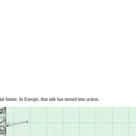
‍​‌ ‌​‌ ‌​‌ ​​​‍‌‌​ ​ ‌​​‌​‍‌‌​ ​‍‌​‌‍​‍‌‌​ ​‍‌​‌‍‌‍ ​‌‍ ‌‍​ ‌‍​‌‌‍ ​‌‍‍​‌‍ ‌ ​ ‌ ‌​​‍‌‌​ ​ ‌​​‌​ ​ ​ ​ ​ ​ ​ ​ ​‍‌‍‌‍‍‌‌‍‌​​ ‌​ ‌ ​ ‌‍​ ​ ​ ‌‌‌‍‌‌​ ​‌​ ‍​‌‍‌‍​‍ ‌‌‍‌‌​ ​​​ ​‌​ ‌ ​‍ ‌​ ‌​‌‍​ ‌‍‌​​ ‍​​‍ ‌​ ‍‌‌‍‌‍‌‍‌​​ ‌ ​‍ ‌‌‍‌‍​ ​‍​ ‌ ​ ​ ​ ​‍​ ‍​​ ​​​ ‍‌​ ​​​ ‌ ‌‍‌‍‌‍​‌​‍‌‍‌ ‌​‌ ‍‌‌ ​​‌‍‌‌​ ‌‌‍ ‍‌‍‌‌‌ ‌ ‌ ​ ​‍‌‍‌ ​​‌‍​‌‌ ‌​‌‍‍​​ ‌‌‍‌​‌‍‌‌‌ ​ ‌‍​ ‌ ​‍‌‍‍‌‌ ​​‌ ‌​‌‍‍‌‌‍ ‌‍ ‍​‍‌‌​ ‌‌‌​​‍‌‌ ‌‍‍ ‌‍‌‌‌ ‍‌​‍‌‌​ ​ ‌​‌​​‍‌‌​ ​ ‌​‌​​‍‌‌​ ​‍​ ​‍​ ‍‌‌‍​‍‌‍‌‌​ ‌ ​ ​‍​ ​​‌‍​‌​ ​‌​ ​ ‌‍‌‌‌‍​ ​ ​ ​‍‌‌​ ​‍​ ​‍​‍‌‌​ ‌‌‌​‌​​‍ ‍‌‍​ ‌‍‍​‌‍‍‌‌‍ ​‌‍‌​‌ ​‍‌‍‌‌‌‍ ‍​‍‌‌​ ‌‌‌​​‍‌‌ ‌‍‍ ‌‍‌‌‌ ‍‌​‍‌‌​ ​ ‌​‌​​‍‌‌​ ​ ‌​‌​​‍‌‌​ ​‍​ ​‍‌‍‌​​ ‌‍‌‍‌‍​ ​​​ ‍‌​ ‍​‌‍​‌​ ​​​ ‌‍​ ‌ ​ ‌‍​ ‍​​‍‌‌​ ​‍​ ​‍​‍‌‌​ ‌‌‌​‌​​‍ ‍‌ ‌​‌‍‌‌‌ ‍​‌ ‌​​‍‌‍‌ ​​‌‍‌‌‌ ​‍‌ ​ ‌ ​​‌‍‌‌‌‍​ ‌ ‌​‌‍‍‌‌ ‌‍‌‍‌‌​ ‌‌ ​​‌ ‌‌‌‍​‍‌‍ ​‌‍‍‌‌ ​ ‌‍‍​‌‍‌‌‌‍‌​​‍​‍‌ ‌