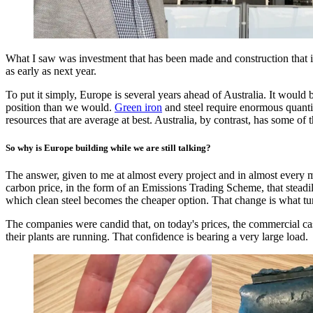
What I saw was investment that has been made and construction that is
as early as next year.​​​​‌ ‍ ​‍​‍‌‍ ‌ ​‍‌‍‍‌‌‍‌ ‌‍‍‌‌‍ ‍​‍​‍​ ‍‍​‍​‍‌ ​ ‌‍​‌‌‍ ‍‌‍‍‌‌ ‌​‌ ‍‌​‍ ‍‌‍‍‌‌‍ ​‍​‍​‍ ​​‍​‍‌‍‍​‌ ​‍‌‍‌‌‌‍‌‍​‍​‍​ ‍‍​‍​‍‌‍‍​‌ ‌​‌ ‌​‌ ​​​ ‍‍​‍ ​‍ ‌‍ ​‌‍ ‌‍​ ‌‍​‌‌‍ ​‌‍‍​‌‍ ‌ ​ ‌ ‌​​ ‍‍​ ​ ​ ​ ​ ​ ​ ​ ​‍ ‌‍‍‌‌‍ ‍‌ ‌​‌‍‌‌‌‍ ‍‌ ‌​​‍ ‌‍‌‌‌‍‌​‌‍‍‌‌ ‌​​‍ ‌‍ ‌‌‍ ‌‍‌​‌‍‌‌​ ‌‌ ​​‌ ​‍‌‍‌‌‌ ​ ‌‍‌‌‌‍ ‍‌ ‌​‌‍​‌‌ ‌​‌‍‍‌‌‍ ‌‍ ‍​ ‍ ‌‍‍‌‌‍‌​​ ‌​ ‌ ​ ‌‍​ ​ ​ ‌‌‌‍‌‌​ ​‌​ ‍​‌‍‌‍​‍ ‌‌‍‌‌​ ​​​ ​‌​ ‌ ​‍ ‌​ ‌​‌‍​ ‌‍‌​​ ‍​​‍ ‌​ ‍‌‌‍‌‍‌‍‌​​ ‌ ​‍ ‌‌‍‌‍​ ​‍​ ‌ ​ ​ ​ ​‍​ ‍​​ ​​​ ‍‌​ ​​​ ‌ ‌‍‌‍‌‍​‌​ ‍ ‌ ‌​‌ ‍‌‌ ​​‌‍‌‌​ ‌‌‍ ‍‌‍‌‌‌ ‌ ‌ ​ ​ ‍ ‌ ​​‌‍​‌‌ ‌​‌‍‍​​ ‌‌‍​ ‌‍ ‌‍ ‍‌ ‌​‌‍‌‌‌‍ ‍‌ ‌​​‍‌‌​ ‌‌‌​​‍‌‌ ‌‍‍ ‌‍‌‌‌ ‍‌​‍‌‌​ ​ ‌​‌​​‍‌‌​ ​ ‌​‌​​‍‌‌​ ​‍​ ​‍​ ‌‍​ ‌​‌‍‌‌​ ‍​‌‍​ ​ ​​​ ​‍​ ​​‌‍‌‌​ ‍​‌‍​‌‌‍​‍​‍‌‌​ ​‍​ ​‍​‍‌‌​ ‌‌‌​‌​​‍ ‍‌‍​ ‌‍‍​‌‍‍‌‌‍ ​‌‍‌​‌ ​‍‌‍‌‌‌‍ ‍​‍‌‌​ ‌‌‌​​‍‌‌ ‌‍‍ ‌‍‌‌‌ ‍‌​‍‌‌​ ​ ‌​‌​​‍‌‌​ ​ ‌​‌​​‍‌‌​ ​‍​ ​‍​ ​​‌‍​ ​ ​‌​ ​‍‌‍‌‌​ ​ ​ ‌​​ ​​​ ​‌​ ‌​​ ​‌​ ‍​​‍‌‌​ ​‍​ ​‍​‍‌‌​ ‌‌‌​‌​​‍ ‍‌ ‌​‌‍‌‌‌ ‍​‌ ‌​​ ‌‍​‍‌‍​‌‌ ​ ‌‍‌‌‌‌‌‌‌ ​‍‌‍ ​​ ‌‌‍‍​‌ ‌​‌ ‌​‌ ​​​‍‌‌​ ​ ‌​​‌​‍‌‌​ ​‍‌​‌‍​‍‌‌​ ​‍‌​‌‍‌‍ ​‌‍ ‌‍​ ‌‍​‌‌‍ ​‌‍‍​‌‍ ‌ ​ ‌ ‌​​‍‌‌​ ​ ‌​​‌​ ​ ​ ​ ​ ​ ​ ​ ​‍‌‍‌‍‍‌‌‍‌​​ ‌​ ‌ ​ ‌‍​ ​ ​ ‌‌‌‍‌‌​ ​‌​ ‍​‌‍‌‍​‍ ‌‌‍‌‌​ ​​​ ​‌​ ‌ ​‍ ‌​ ‌​‌‍​ ‌‍‌​​ ‍​​‍ ‌​ ‍‌‌‍‌‍‌‍‌​​ ‌ ​‍ ‌‌‍‌‍​ ​‍​ ‌ ​ ​ ​ ​‍​ ‍​​ ​​​ ‍‌​ ​​​ ‌ ‌‍‌‍‌‍​‌​‍‌‍‌ ‌​‌ ‍‌‌ ​​‌‍‌‌​ ‌‌‍ ‍‌‍‌‌‌ ‌ ‌ ​ ​‍‌‍‌ ​​‌‍​‌‌ ‌​‌‍‍​​ ‌‌‍​ ‌‍ ‌‍ ‍‌ ‌​‌‍‌‌‌‍ ‍‌ ‌​​‍‌‌​ ‌‌‌​​‍‌‌ ‌‍‍ ‌‍‌‌‌ ‍‌​‍‌‌​ ​ ‌​‌​​‍‌‌​ ​ ‌​‌​​‍‌‌​ ​‍​ ​‍​ ‌‍​ ‌​‌‍‌‌​ ‍​‌‍​ ​ ​​​ ​‍​ ​​‌‍‌‌​ ‍​‌‍​‌‌‍​‍​‍‌‌​ ​‍​ ​‍​‍‌‌​ ‌‌‌​‌​​‍ ‍‌‍​ ‌‍‍​‌‍‍‌‌‍ ​‌‍‌​‌ ​‍‌‍‌‌‌‍ ‍​‍‌‌​ ‌‌‌​​‍‌‌ ‌‍‍ ‌‍‌‌‌ ‍‌​‍‌‌​ ​ ‌​‌​​‍‌‌​ ​ ‌​‌​​‍‌‌​ ​‍​ ​‍​ ​​‌‍​ ​ ​‌​ ​‍‌‍‌‌​ ​ ​ ‌​​ ​​​ ​‌​ ‌​​ ​‌​ ‍​​‍‌‌​ ​‍​ ​‍​‍‌‌​ ‌‌‌​‌​​‍ ‍‌ ‌​‌‍‌‌‌ ‍​‌ ‌​​‍‌‍‌ ​​‌‍‌‌‌ ​‍‌ ​ ‌ ​​‌‍‌‌‌‍​ ‌ ‌​‌‍‍‌‌ ‌‍‌‍‌‌​ ‌‌ ​​‌ ‌‌‌‍​‍‌‍ ​‌‍‍‌‌ ​ ‌‍‍​‌‍‌‌‌‍‌​​‍​‍‌ ‌
To put it simply, Europe is several years ahead of Australia. It would b
position than we would. ​​​​‌ ‍ ​‍​‍‌‍ ‌ ​‍‌‍‍‌‌‍‌ ‌‍‍‌‌‍ ‍​‍​‍​ ‍‍​‍​‍‌ ​ ‌‍​‌‌‍ ‍‌‍‍‌‌ ‌​‌ ‍‌​‍ ‍‌‍‍‌‌‍ ​‍​‍​‍ ​​‍​‍‌‍‍​‌ ​‍‌‍‌‌‌‍‌‍​‍​‍​ ‍‍​‍​‍‌‍‍​‌ ‌​‌ ‌​‌ ​​​ ‍‍​‍ ​‍ ‌‍ ​‌‍ ‌‍​ ‌‍​‌‌‍ ​‌‍‍​‌‍ ‌ ​ ‌ ‌​​ ‍‍​ ​ ​ ​ ​ ​ ​ ​ ​‍ ‌‍‍‌‌‍ ‍‌ ‌​‌‍‌‌‌‍ ‍‌ ‌​​‍ ‌‍‌‌‌‍‌​‌‍‍‌‌ ‌​​‍ ‌‍ ‌‌‍ ‌‍‌​‌‍‌‌​ ‌‌ ​​‌ ​‍‌‍‌‌‌ ​ ‌‍‌‌‌‍ ‍‌ ‌​‌‍​‌‌ ‌​‌‍‍‌‌‍ ‌‍ ‍​ ‍ ‌‍‍‌‌‍‌​​ ‌​ ‌ ​ ‌‍​ ​ ​ ‌‌‌‍‌‌​ ​‌​ ‍​‌‍‌‍​‍ ‌‌‍‌‌​ ​​​ ​‌​ ‌ ​‍ ‌​ ‌​‌‍​ ‌‍‌​​ ‍​​‍ ‌​ ‍‌‌‍‌‍‌‍‌​​ ‌ ​‍ ‌‌‍‌‍​ ​‍​ ‌ ​ ​ ​ ​‍​ ‍​​ ​​​ ‍‌​ ​​​ ‌ ‌‍‌‍‌‍​‌​ ‍ ‌ ‌​‌ ‍‌‌ ​​‌‍‌‌​ ‌‌‍ ‍‌‍‌‌‌ ‌ ‌ ​ ​ ‍ ‌ ​​‌‍​‌‌ ‌​‌‍‍​​ ‌‌‍​ ‌‍ ‌‍ ‍‌ ‌​‌‍‌‌‌‍ ‍‌ ‌​​‍‌‌​ ‌‌‌​​‍‌‌ ‌‍‍ ‌‍‌‌‌ ‍‌​‍‌‌​ ​ ‌​‌​​‍‌‌​ ​ ‌​‌​​‍‌‌​ ​‍​ ​‍‌‍‌‌​ ‍​‌‍​‍​ ​ ​ ‌ ‌‍​‍​ ​‌‌‍‌​​ ‌ ​ ​​‌‍​‌‌‍‌‍​‍‌‌​ ​‍​ ​‍​‍‌‌​ ‌‌‌​‌​​‍ ‍‌‍​ ‌‍‍​‌‍‍‌‌‍ ​‌‍‌​‌ ​‍‌‍‌‌‌‍ ‍​‍‌‌​ ‌‌‌​​‍‌‌ ‌‍‍ ‌‍‌‌‌ ‍‌​‍‌‌​ ​ ‌​‌​​‍‌‌​ ​ ‌​‌​​‍‌‌​ ​‍​ ​‍​ ​‍​ ‌​​ ​‍‌‍‌‍‌‍​‍​ ​​​ ​‌​ ​ ‌‍‌‌​ ​ ‌‍​‍‌‍‌​​‍‌‌​ ​‍​ ​‍​‍‌‌​ ‌‌‌​‌​​‍ ‍‌ ‌​‌‍‌‌‌ ‍​‌ ‌​​ ‌‍​‍‌‍​‌‌ ​ ‌‍‌‌‌‌‌‌‌ ​‍‌‍ ​​ ‌‌‍‍​‌ ‌​‌ ‌​‌ ​​​‍‌‌​ ​ ‌​​‌​‍‌‌​ ​‍‌​‌‍​‍‌‌​ ​‍‌​‌‍‌‍ ​‌‍ ‌‍​ ‌‍​‌‌‍ ​‌‍‍​‌‍ ‌ ​ ‌ ‌​​‍‌‌​ ​ ‌​​‌​ ​ ​ ​ ​ ​ ​ ​ ​‍‌‍‌‍‍‌‌‍‌​​ ‌​ ‌ ​ ‌‍​ ​ ​ ‌‌‌‍‌‌​ ​‌​ ‍​‌‍‌‍​‍ ‌‌‍‌‌​ ​​​ ​‌​ ‌ ​‍ ‌​ ‌​‌‍​ ‌‍‌​​ ‍​​‍ ‌​ ‍‌‌‍‌‍‌‍‌​​ ‌ ​‍ ‌‌‍‌‍​ ​‍​ ‌ ​ ​ ​ ​‍​ ‍​​ ​​​ ‍‌​ ​​​ ‌ ‌‍‌‍‌‍​‌​‍‌‍‌ ‌​‌ ‍‌‌ ​​‌‍‌‌​ ‌‌‍ ‍‌‍‌‌‌ ‌ ‌ ​ ​‍‌‍‌ ​​‌‍​‌‌ ‌​‌‍‍​​ ‌‌‍​ ‌‍ ‌‍ ‍‌ ‌​‌‍‌‌‌‍ ‍‌ ‌​​‍‌‌​ ‌‌‌​​‍‌‌ ‌‍‍ ‌‍‌‌‌ ‍‌​‍‌‌​ ​ ‌​‌​​‍‌‌​ ​ ‌​‌​​‍‌‌​ ​‍​ ​‍‌‍‌‌​ ‍​‌‍​‍​ ​ ​ ‌ ‌‍​‍​ ​‌‌‍‌​​ ‌ ​ ​​‌‍​‌‌‍‌‍​‍‌‌​ ​‍​ ​‍​‍‌‌​ ‌‌‌​‌​​‍ ‍‌‍​ ‌‍‍​‌‍‍‌‌‍ ​‌‍‌​‌ ​‍‌‍‌‌‌‍ ‍​‍‌‌​ ‌‌‌​​‍‌‌ ‌‍‍ ‌‍‌‌‌ ‍‌​‍‌‌​ ​ ‌​‌​​‍‌‌​ ​ ‌​‌​​‍‌‌​ ​‍​ ​‍​ ​‍​ ‌​​ ​‍‌‍‌‍‌‍​‍​ ​​​ ​‌​ ​ ‌‍‌‌​ ​ ‌‍​‍‌‍‌​​‍‌‌​ ​‍​ ​‍​‍‌‌​ ‌‌‌​‌​​‍ ‍‌ ‌​‌‍‌‌‌ ‍​‌ ‌​​‍‌‍‌ ​​‌‍‌‌‌ ​‍‌ ​ ‌ ​​‌‍‌‌‌‍​ ‌ ‌​‌‍‍‌‌ ‌‍‌‍‌‌​ ‌‌ ​​‌ ‌‌‌‍​‍‌‍ ​‌‍‍‌‌ ​ ‌‍‍​‌‍‌‌‌‍‌​​‍​‍‌ ‌
Green iron​​​​‌ ‍ ​‍​‍‌‍ ‌ ​‍‌‍‍‌‌‍‌ ‌‍‍‌‌‍ ‍​‍​‍​ ‍‍​‍​‍‌ ​ ‌‍​‌‌‍ ‍‌‍‍‌‌ ‌​‌ ‍‌​‍ ‍‌‍‍‌‌‍ ​‍​‍​‍ ​​‍​‍‌‍‍​‌ ​‍‌‍‌‌‌‍‌‍​‍​‍​ ‍‍​‍​‍‌‍‍​‌ ‌​‌ ‌​‌ ​​​ ‍‍​‍ ​‍ ‌‍ ​‌‍ ‌‍​ ‌‍​‌‌‍ ​‌‍‍​‌‍ ‌ ​ ‌ ‌​​ ‍‍​ ​ ​ ​ ​ ​ ​ ​ ​‍ ‌‍‍‌‌‍ ‍‌ ‌​‌‍‌‌‌‍ ‍‌ ‌​​‍ ‌‍‌‌‌‍‌​‌‍‍‌‌ ‌​​‍ ‌‍ ‌‌‍ ‌‍‌​‌‍‌‌​ ‌‌ ​​‌ ​‍‌‍‌‌‌ ​ ‌‍‌‌‌‍ ‍‌ ‌​‌‍​‌‌ ‌​‌‍‍‌‌‍ ‌‍ ‍​ ‍ ‌‍‍‌‌‍‌​​ ‌​ ‌ ​ ‌‍​ ​ ​ ‌‌‌‍‌‌​ ​‌​ ‍​‌‍‌‍​‍ ‌‌‍‌‌​ ​​​ ​‌​ ‌ ​‍ ‌​ ‌​‌‍​ ‌‍‌​​ ‍​​‍ ‌​ ‍‌‌‍‌‍‌‍‌​​ ‌ ​‍ ‌‌‍‌‍​ ​‍​ ‌ ​ ​ ​ ​‍​ ‍​​ ​​​ ‍‌​ ​​​ ‌ ‌‍‌‍‌‍​‌​ ‍ ‌ ‌​‌ ‍‌‌ ​​‌‍‌‌​ ‌‌‍ ‍‌‍‌‌‌ ‌ ‌ ​ ​ ‍ ‌ ​​‌‍​‌‌ ‌​‌‍‍​​ ‌‌‍​ ‌‍ ‌‍ ‍‌ ‌​‌‍‌‌‌‍ ‍‌ ‌​​‍‌‌​ ‌‌‌​​‍‌‌ ‌‍‍ ‌‍‌‌‌ ‍‌​‍‌‌​ ​ ‌​‌​​‍‌‌​ ​ ‌​‌​​‍‌‌​ ​‍​ ​‍‌‍‌‌​ ‍​‌‍​‍​ ​ ​ ‌ ‌‍​‍​ ​‌‌‍‌​​ ‌ ​ ​​‌‍​‌‌‍‌‍​‍‌‌​ ​‍​ ​‍​‍‌‌​ ‌‌‌​‌​​‍ ‍‌‍​ ‌‍‍​‌‍‍‌‌‍ ​‌‍‌​‌ ​‍‌‍‌‌‌‍ ‍​‍‌‌​ ‌‌‌​​‍‌‌ ‌‍‍ ‌‍‌‌‌ ‍‌​‍‌‌​ ​ ‌​‌​​‍‌‌​ ​ ‌​‌​​‍‌‌​ ​‍​ ​‍‌‍​‌​ ‌​‌‍​‌​ ‍​​ ‍​‌‍‌‍‌‍​‌​ ‍‌​ ‌‍​ ‌​‌‍‌‍​ ‌‍​‍‌‌​ ​‍​ ​‍​‍‌‌​ ‌‌‌​‌​​‍ ‍‌ ‌​‌‍‌‌‌ ‍​‌ ‌​​ ‌‍​‍‌‍​‌‌ ​ ‌‍‌‌‌‌‌‌‌ ​‍‌‍ ​​ ‌‌‍‍​‌ ‌​‌ ‌​‌ ​​​‍‌‌​ ​ ‌​​‌​‍‌‌​ ​‍‌​‌‍​‍‌‌​ ​‍‌​‌‍‌‍ ​‌‍ ‌‍​ ‌‍​‌‌‍ ​‌‍‍​‌‍ ‌ ​ ‌ ‌​​‍‌‌​ ​ ‌​​‌​ ​ ​ ​ ​ ​ ​ ​ ​‍‌‍‌‍‍‌‌‍‌​​ ‌​ ‌ ​ ‌‍​ ​ ​ ‌‌‌‍‌‌​ ​‌​ ‍​‌‍‌‍​‍ ‌‌‍‌‌​ ​​​ ​‌​ ‌ ​‍ ‌​ ‌​‌‍​ ‌‍‌​​ ‍​​‍ ‌​ ‍‌‌‍‌‍‌‍‌​​ ‌ ​‍ ‌‌‍‌‍​ ​‍​ ‌ ​ ​ ​ ​‍​ ‍​​ ​​​ ‍‌​ ​​​ ‌ ‌‍‌‍‌‍​‌​‍‌‍‌ ‌​‌ ‍‌‌ ​​‌‍‌‌​ ‌‌‍ ‍‌‍‌‌‌ ‌ ‌ ​ ​‍‌‍‌ ​​‌‍​‌‌ ‌​‌‍‍​​ ‌‌‍​ ‌‍ ‌‍ ‍‌ ‌​‌‍‌‌‌‍ ‍‌ ‌​​‍‌‌​ ‌‌‌​​‍‌‌ ‌‍‍ ‌‍‌‌‌ ‍‌​‍‌‌​ ​ ‌​‌​​‍‌‌​ ​ ‌​‌​​‍‌‌​ ​‍​ ​‍‌‍‌‌​ ‍​‌‍​‍​ ​ ​ ‌ ‌‍​‍​ ​‌‌‍‌​​ ‌ ​ ​​‌‍​‌‌‍‌‍​‍‌‌​ ​‍​ ​‍​‍‌‌​ ‌‌‌​‌​​‍ ‍‌‍​ ‌‍‍​‌‍‍‌‌‍ ​‌‍‌​‌ ​‍‌‍‌‌‌‍ ‍​‍‌‌​ ‌‌‌​​‍‌‌ ‌‍‍ ‌‍‌‌‌ ‍‌​‍‌‌​ ​ ‌​‌​​‍‌‌​ ​ ‌​‌​​‍‌‌​ ​‍​ ​‍‌‍​‌​ ‌​‌‍​‌​ ‍​​ ‍​‌‍‌‍‌‍​‌​ ‍‌​ ‌‍​ ‌​‌‍‌‍​ ‌‍​‍‌‌​ ​‍​ ​‍​‍‌‌​ ‌‌‌​‌​​‍ ‍‌ ‌​‌‍‌‌‌ ‍​‌ ‌​​‍‌‍‌ ​​‌‍‌‌‌ ​‍‌ ​ ‌ ​​‌‍‌‌‌‍​ ‌ ‌​‌‍‍‌‌ ‌‍‌‍‌‌​ ‌‌ ​​‌ ‌‌‌‍​‍‌‍ ​‌‍‍‌‌ ​ ‌‍‍​‌‍‌‌‌‍‌​​‍​‍‌ ‌
and steel require enormous quanti
resources that are average at best. Australia, by contrast, has some of the best renewable energy resources in the world, giving us the much stronger starting hand.​​​​‌ ‍ ​‍​‍‌‍ ‌ ​‍‌‍‍‌‌‍‌ ‌‍‍‌‌‍ ‍​‍​‍​ ‍‍​‍​‍‌ ​ ‌‍​‌‌‍ ‍‌‍‍‌‌ ‌​‌ ‍‌​‍ ‍‌‍‍‌‌‍ ​‍​‍​‍ ​​‍​‍‌‍‍​‌ ​‍‌‍‌‌‌‍‌‍​‍​‍​ ‍‍​‍​‍‌‍‍​‌ ‌​‌ ‌​‌ ​​​ ‍‍​‍ ​‍ ‌‍ ​‌‍ ‌‍​ ‌‍​‌‌‍ ​‌‍‍​‌‍ ‌ ​ ‌ ‌​​ ‍‍​ ​ ​ ​ ​ ​ ​ ​ ​‍ ‌‍‍‌‌‍ ‍‌ ‌​‌‍‌‌‌‍ ‍‌ ‌​​‍ ‌‍‌‌‌‍‌​‌‍‍‌‌ ‌​​‍ ‌‍ ‌‌‍ ‌‍‌​‌‍‌‌​ ‌‌ ​​‌ ​‍‌‍‌‌‌ ​ ‌‍‌‌‌‍ ‍‌ ‌​‌‍​‌‌ ‌​‌‍‍‌‌‍ ‌‍ ‍​ ‍ ‌‍‍‌‌‍‌​​ ‌​ ‌ ​ ‌‍​ ​ ​ ‌‌‌‍‌‌​ ​‌​ ‍​‌‍‌‍​‍ ‌‌‍‌‌​ ​​​ ​‌​ ‌ ​‍ ‌​ ‌​‌‍​ ‌‍‌​​ ‍​​‍ ‌​ ‍‌‌‍‌‍‌‍‌​​ ‌ ​‍ ‌‌‍‌‍​ ​‍​ ‌ ​ ​ ​ ​‍​ ‍​​ ​​​ ‍‌​ ​​​ ‌ ‌‍‌‍‌‍​‌​ ‍ ‌ ‌​‌ ‍‌‌ ​​‌‍‌‌​ ‌‌‍ ‍‌‍‌‌‌ ‌ ‌ ​ ​ ‍ ‌ ​​‌‍​‌‌ ‌​‌‍‍​​ ‌‌‍​ ‌‍ ‌‍ ‍‌ ‌​‌‍‌‌‌‍ ‍‌ ‌​​‍‌‌​ ‌‌‌​​‍‌‌ ‌‍‍ ‌‍‌‌‌ ‍‌​‍‌‌​ ​ ‌​‌​​‍‌‌​ ​ ‌​‌​​‍‌‌​ ​‍​ ​‍‌‍‌‌​ ‍​‌‍​‍​ ​ ​ ‌ 
So why is Europe building while we are still talking?​​​​‌ ‍ ​‍​‍‌‍ ‌ ​‍‌‍‍‌‌‍‌ ‌‍‍‌‌‍ ‍​‍​‍​ ‍‍​‍​‍‌ ​ ‌‍​‌‌‍ ‍‌‍‍‌‌ ‌​‌ ‍‌​‍ ‍‌‍‍‌‌‍ ​‍​‍​‍ ​​‍​‍‌‍‍​‌ ​‍‌‍‌‌‌‍‌‍​‍​‍​ ‍‍​‍​‍‌‍‍​‌ ‌​‌ ‌​‌ ​​​ ‍‍​‍ ​‍ ‌‍ ​‌‍ ‌‍​ ‌‍​‌‌‍ ​‌‍‍​‌‍ ‌ ​ ‌ ‌​​ ‍‍​ ​ ​ ​ ​ ​ ​ ​ ​‍ ‌‍‍‌‌‍ ‍‌ ‌​‌‍‌‌‌‍ ‍‌ ‌​​‍ ‌‍‌‌‌‍‌​‌‍‍‌‌ ‌​​‍ ‌‍ ‌‌‍ ‌‍‌​‌‍‌‌​ ‌‌ ​​‌ ​‍‌‍‌‌‌ ​ ‌‍‌‌‌‍ ‍‌ ‌​‌‍​‌‌ ‌​‌‍‍‌‌‍ ‌‍ ‍​ ‍ ‌‍‍‌‌‍‌​​ ‌​ ‌ ​ ‌‍​ ​ ​ ‌‌‌‍‌‌​ ​‌​ ‍​‌‍‌‍​‍ ‌‌‍‌‌​ ​​​ ​‌​ ‌ ​‍ ‌​ ‌​‌‍​ ‌‍‌​​ ‍​​‍ ‌​ ‍‌‌‍‌‍‌‍‌​​ ‌ ​‍ ‌‌‍‌‍​ ​‍​ ‌ ​ ​ ​ ​‍​ ‍​​ ​​​ ‍‌​ ​​​ ‌ ‌‍‌‍‌‍​‌​ ‍ ‌ ‌​‌ ‍‌‌ ​​‌‍‌‌​ ‌‌‍ ‍‌‍‌‌‌ ‌ ‌ ​ ​ ‍ ‌ ​​‌‍​‌‌ ‌​‌‍‍​​ ‌‌‍​ ‌‍ ‌‍ ‍‌ ‌​‌‍‌‌‌‍ ‍‌ ‌​​‍‌‌​ ‌‌‌​​‍‌‌ ‌‍‍ ‌‍‌‌‌ ‍‌​‍‌‌​ ​ ‌​‌​​‍‌‌​ ​ ‌​‌​​‍‌‌​ ​‍​ ​‍‌‍​ ​ ​​‌‍​ ​ ‌ ‌‍​‍​ ​‍​ ​ ‌‍​‍‌‍​‌​ ‌‌‌‍​‍​ ​‌​‍‌‌​ ​‍​ ​‍​‍‌‌​ ‌‌‌​‌​​‍ ‍‌‍​ ‌‍‍​‌‍‍‌‌‍ ​‌‍‌​‌ ​‍‌‍‌‌‌‍ ‍​‍‌‌​ ‌‌‌​​‍‌‌ ‌‍‍ ‌‍‌‌‌ ‍‌​‍‌‌​ ​ ‌​‌​​‍‌‌​ ​ ‌​‌​​‍‌‌​ ​‍​ ​‍‌‍​ ​ ‌​​ ‌‌‌‍​ ​ ‌​​ ‍‌​ ​‌‌‍‌‌​ ‌‌​ ​‍‌‍‌‌‌‍​‌​‍‌‌​ ​‍​ ​‍​‍‌‌​ ‌‌‌​‌​​‍ ‍‌ ‌​‌‍‌‌‌ ‍​‌ ‌​​ ‌‍​‍‌‍​‌‌ ​ ‌‍‌‌‌‌‌‌‌ ​‍‌‍ ​​ ‌‌‍‍​‌ ‌​‌ ‌​‌ ​​​‍‌‌​ ​ ‌​​‌​‍‌‌​ ​‍‌​‌‍​‍‌‌​ ​‍‌​‌‍‌‍ ​‌‍ ‌‍​ ‌‍​‌‌‍ ​‌‍‍​‌‍ ‌ ​ ‌ ‌​​‍‌‌​ ​ ‌​​‌​ ​ ​ ​ ​ ​ ​ ​ ​‍‌‍‌‍‍‌‌‍‌​​ ‌​ ‌ ​ ‌‍​ ​ ​ ‌‌‌‍‌‌​ ​‌​ ‍​‌‍‌‍​‍ ‌‌‍‌‌​ ​​​ ​‌​ ‌ ​‍ ‌​ ‌​‌‍​ ‌‍‌​​ ‍​​‍ ‌​ ‍‌‌‍‌‍‌‍‌​​ ‌ ​‍ ‌‌‍‌‍​ ​‍​ ‌ ​ ​ ​ ​‍​ ‍​​ ​​​ ‍‌​ ​​​ ‌ ‌‍‌‍‌‍​‌​‍‌‍‌ ‌​‌ ‍‌‌ ​​‌‍‌‌​ ‌‌‍ ‍‌‍‌‌‌ ‌ ‌ ​ ​‍‌‍‌ ​​‌‍​‌‌ ‌​‌‍‍​​ ‌‌‍​ ‌‍ ‌‍ ‍‌ ‌​‌‍‌‌‌‍ ‍‌ ‌​​‍‌‌​ ‌‌‌​​‍‌‌ ‌‍‍ ‌‍‌‌‌ ‍‌​‍‌‌​ ​ ‌​‌​​‍‌‌​ ​ ‌​‌​​‍‌‌​ ​‍​ ​‍‌‍​ ​ ​​‌‍​ ​ ‌ ‌‍​‍​ ​‍​ ​ ‌‍​‍‌‍​‌​ ‌‌‌‍​‍​ ​‌​‍‌‌​ ​‍​ ​‍​‍‌‌​ ‌‌‌​‌​​‍ ‍‌‍​ ‌‍‍​‌‍‍‌‌‍ ​‌‍‌​‌ ​‍‌‍‌‌‌‍ ‍​‍‌‌​ ‌‌‌​​‍‌‌ ‌‍‍ ‌‍‌‌‌ ‍‌​‍‌‌​ ​ ‌​‌​​‍‌‌​ ​ ‌​‌​​‍‌‌​ ​‍​ ​‍‌‍​ ​ ‌​​ ‌‌‌‍​ ​ ‌​​ ‍‌​ ​‌‌‍‌‌​ ‌‌​ ​‍‌‍‌‌‌‍​‌​‍‌‌​ ​‍​ ​‍​‍‌‌​ ‌‌‌​‌​​‍ ‍‌ ‌​‌‍‌‌‌ ‍​‌ ‌​​‍‌‍‌ ​​‌‍‌‌‌ ​‍‌ ​ ‌ ​​‌‍‌‌‌‍​ ‌ ‌​‌‍‍‌‌ ‌‍‌‍‌‌​ ‌‌ ​​‌ ‌‌‌‍​‍‌‍ ​‌‍‍‌‌ ​ ‌‍‍​‌‍‌‌‌‍‌​​‍​‍‌ ‌
The answer, given to me at almost every project and in almost every m
carbon price, in the form of an Emissions Trading Scheme, that steadily
which clean steel becomes the cheaper option. That change is what turns these projects from good intentions into financeable decisions.​​​​‌ ‍ ​‍​‍‌‍ ‌ ​‍‌‍‍‌‌‍‌ ‌‍‍‌‌‍ ‍​‍​‍​ ‍‍​‍​‍‌ ​ ‌‍​‌‌‍ ‍‌‍‍‌‌ ‌​‌ ‍‌​‍ ‍‌‍‍‌‌‍ ​‍​‍​‍ ​​‍​‍‌‍‍​‌ ​‍‌‍‌‌‌‍‌‍​‍​‍​ ‍‍​‍​‍‌‍‍​‌ ‌​‌ ‌​‌ ​​​ ‍‍​‍ ​‍ ‌‍ ​‌‍ ‌‍​ ‌‍​‌‌‍ ​‌‍‍​‌‍ ‌ ​ ‌ ‌​​ ‍‍​ ​ ​ ​ ​ ​ ​ ​ ​‍ ‌‍‍‌‌‍ ‍‌ ‌​‌‍‌‌‌‍ ‍‌ ‌​​‍ ‌‍‌‌‌‍‌​‌‍‍‌‌ ‌​​‍ ‌‍ ‌‌‍ ‌‍‌​‌‍‌‌​ ‌‌ ​​‌ ​‍‌‍‌‌‌ ​ ‌‍‌‌‌‍ ‍‌ ‌​‌‍​‌‌ ‌​‌‍‍‌‌‍ ‌‍ ‍​ ‍ ‌‍‍‌‌‍‌​​ ‌​ ‌ ​ ‌‍​ ​ ​ ‌‌‌‍‌‌​ ​‌​ ‍​‌‍‌‍​‍ ‌‌‍‌‌​ ​​​ ​‌​ ‌ ​‍ ‌​ ‌​‌‍​ ‌‍‌​​ ‍​​‍ ‌​ ‍‌‌‍‌‍‌‍‌​​ ‌ ​‍ ‌‌‍‌‍​ ​‍​ ‌ ​ ​ ​ ​‍​ ‍​​ ​​​ ‍‌​ ​​​ ‌ ‌‍‌‍‌‍​‌​ ‍ ‌ ‌​‌ ‍‌‌ ​​‌‍‌‌​ ‌‌‍ ‍‌‍‌‌‌ ‌ ‌ ​ ​ ‍ ‌ ​​‌‍​‌‌ ‌​‌‍‍​​ ‌‌‍​ ‌‍ ‌‍ ‍‌ ‌​‌‍‌‌‌‍ ‍‌ ‌​​‍‌‌​ ‌‌‌​​‍‌‌ ‌‍‍ ‌‍‌‌‌ ‍‌​‍‌‌​ ​ ‌​‌​​‍‌‌​ ​ ‌​‌​​‍‌‌​ ​‍​ ​‍‌‍‌‍‌‍‌​‌‍‌‌​ ‌‌‌‍‌​​ ‌ ​ ‍‌​ ‌‍‌‍​ ​ ‌ ‌‍​‌​ ‌‍​‍‌‌​ ​‍​ ​‍​‍‌‌​ ‌‌‌​‌​​‍ ‍‌‍​ ‌‍‍​‌‍‍‌‌‍ ​‌‍‌​‌ ​‍‌‍‌‌‌‍ ‍​‍‌‌​ ‌‌‌​​‍‌‌ ‌‍‍ ‌‍‌‌‌ ‍‌​‍‌‌​ ​ ‌​‌​​‍‌‌​ ​ ‌​‌​​‍‌‌​ ​‍​ ​‍‌‍​ ​ ‌​​ ‌‌‌‍​ ​ 
The companies were candid that, on today's prices, the commercial cas
their plants are running. That confidence is bearing a very large load.​​​​‌ ‍ ​‍​‍‌‍ ‌ ​‍‌‍‍‌‌‍‌ ‌‍‍‌‌‍ ‍​‍​‍​ ‍‍​‍​‍‌ ​ ‌‍​‌‌‍ ‍‌‍‍‌‌ ‌​‌ ‍‌​‍ ‍‌‍‍‌‌‍ ​‍​‍​‍ ​​‍​‍‌‍‍​‌ ​‍‌‍‌‌‌‍‌‍​‍​‍​ ‍‍​‍​‍‌‍‍​‌ ‌​‌ ‌​‌ ​​​ ‍‍​‍ ​‍ ‌‍ ​‌‍ ‌‍​ ‌‍​‌‌‍ ​‌‍‍​‌‍ ‌ ​ ‌ ‌​​ ‍‍​ ​ ​ ​ ​ ​ ​ ​ ​‍ ‌‍‍‌‌‍ ‍‌ ‌​‌‍‌‌‌‍ ‍‌ ‌​​‍ ‌‍‌‌‌‍‌​‌‍‍‌‌ ‌​​‍ ‌‍ ‌‌‍ ‌‍‌​‌‍‌‌​ ‌‌ ​​‌ ​‍‌‍‌‌‌ ​ ‌‍‌‌‌‍ ‍‌ ‌​‌‍​‌‌ ‌​‌‍‍‌‌‍ ‌‍ ‍​ ‍ ‌‍‍‌‌‍‌​​ ‌​ ‌ ​ ‌‍​ ​ ​ ‌‌‌‍‌‌​ ​‌​ ‍​‌‍‌‍​‍ ‌‌‍‌‌​ ​​​ ​‌​ ‌ ​‍ ‌​ ‌​‌‍​ ‌‍‌​​ ‍​​‍ ‌​ ‍‌‌‍‌‍‌‍‌​​ ‌ ​‍ ‌‌‍‌‍​ ​‍​ ‌ ​ ​ ​ ​‍​ ‍​​ ​​​ ‍‌​ ​​​ ‌ ‌‍‌‍‌‍​‌​ ‍ ‌ ‌​‌ ‍‌‌ ​​‌‍‌‌​ ‌‌‍ ‍‌‍‌‌‌ ‌ ‌ ​ ​ ‍ ‌ ​​‌‍​‌‌ ‌​‌‍‍​​ ‌‌‍​ ‌‍ ‌‍ ‍‌ ‌​‌‍‌‌‌‍ ‍‌ ‌​​‍‌‌​ ‌‌‌​​‍‌‌ ‌‍‍ ‌‍‌‌‌ ‍‌​‍‌‌​ ​ ‌​‌​​‍‌‌​ ​ ‌​‌​​‍‌‌​ ​‍​ ​‍​ ‌ ‌‍​‌​ ​​​ ​​‌‍‌‍‌‍​ ​ ​​​ ‌‌​ ​‍​ ‌ ​ ‍‌‌‍‌‍​‍‌‌​ ​‍​ ​‍​‍‌‌​ ‌‌‌​‌​​‍ ‍‌‍​ ‌‍‍​‌‍‍‌‌‍ ​‌‍‌​‌ ​‍‌‍‌‌‌‍ ‍​‍‌‌​ ‌‌‌​​‍‌‌ ‌‍‍ ‌‍‌‌‌ ‍‌​‍‌‌​ ​ ‌​‌​​‍‌‌​ ​ ‌​‌​​‍‌‌​ ​‍​ ​‍​ ‌‌​ ​​‌‍​‌​ ‌‍‌‍​‍​ ‍‌‌‍‌​​ ‌ ​ ​‍‌‍‌‌‌‍‌​​ ​ ​‍‌‌​ ​‍​ ​‍​‍‌‌​ ‌‌‌​‌​​‍ ‍‌ ‌​‌‍‌‌‌ ‍​‌ ‌​​ ‌‍​‍‌‍​‌‌ ​ ‌‍‌‌‌‌‌‌‌ ​‍‌‍ ​​ ‌‌‍‍​‌ ‌​‌ ‌​‌ ​​​‍‌‌​ ​ ‌​​‌​‍‌‌​ ​‍‌​‌‍​‍‌‌​ ​‍‌​‌‍‌‍ ​‌‍ ‌‍​ ‌‍​‌‌‍ ​‌‍‍​‌‍ ‌ ​ ‌ ‌​​‍‌‌​ ​ ‌​​‌​ ​ ​ ​ ​ ​ ​ ​ ​‍‌‍‌‍‍‌‌‍‌​​ ‌​ ‌ ​ ‌‍​ ​ ​ ‌‌‌‍‌‌​ ​‌​ ‍​‌‍‌‍​‍ ‌‌‍‌‌​ ​​​ ​‌​ ‌ ​‍ ‌​ ‌​‌‍​ ‌‍‌​​ ‍​​‍ ‌​ ‍‌‌‍‌‍‌‍‌​​ ‌ ​‍ ‌‌‍‌‍​ ​‍​ ‌ ​ ​ ​ ​‍​ ‍​​ ​​​ ‍‌​ ​​​ ‌ ‌‍‌‍‌‍​‌​‍‌‍‌ ‌​‌ ‍‌‌ ​​‌‍‌‌​ ‌‌‍ ‍‌‍‌‌‌ ‌ ‌ ​ ​‍‌‍‌ ​​‌‍​‌‌ ‌​‌‍‍​​ ‌‌‍​ ‌‍ ‌‍ ‍‌ ‌​‌‍‌‌‌‍ ‍‌ ‌​​‍‌‌​ ‌‌‌​​‍‌‌ ‌‍‍ ‌‍‌‌‌ ‍‌​‍‌‌​ ​ ‌​‌​​‍‌‌​ ​ ‌​‌​​‍‌‌​ ​‍​ ​‍​ ‌ ‌‍​‌​ ​​​ ​​‌‍‌‍‌‍​ ​ ​​​ ‌‌​ ​‍​ ‌ ​ ‍‌‌‍‌‍​‍‌‌​ ​‍​ ​‍​‍‌‌​ ‌‌‌​‌​​‍ ‍‌‍​ ‌‍‍​‌‍‍‌‌‍ ​‌‍‌​‌ ​‍‌‍‌‌‌‍ ‍​‍‌‌​ ‌‌‌​​‍‌‌ ‌‍‍ ‌‍‌‌‌ ‍‌​‍‌‌​ ​ ‌​‌​​‍‌‌​ ​ ‌​‌​​‍‌‌​ ​‍​ ​‍​ ‌‌​ ​​‌‍​‌​ ‌‍‌‍​‍​ ‍‌‌‍‌​​ ‌ ​ ​‍‌‍‌‌‌‍‌​​ ​ ​‍‌‌​ ​‍​ ​‍​‍‌‌​ ‌‌‌​‌​​‍ ‍‌ ‌​‌‍‌‌‌ ‍​‌ ‌​​‍‌‍‌ ​​‌‍‌‌‌ ​‍‌ ​ ‌ ​​‌‍‌‌‌‍​ ‌ ‌​‌‍‍‌‌ ‌‍‌‍‌‌​ ‌‌ ​​‌ ‌‌‌‍​‍‌‍ ​‌‍‍‌‌ ​ ‌‍‍​‌‍‌‌‌‍‌​​‍​‍‌ ‌