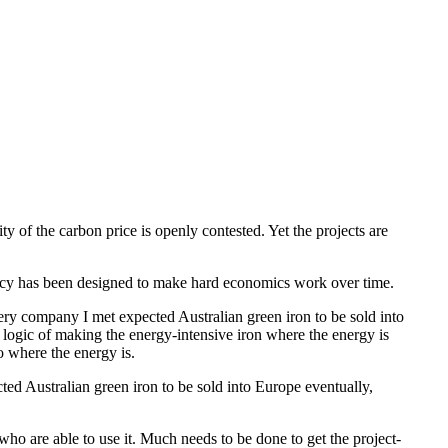
ity of the carbon price is openly contested. Yet the projects are
​​ ‍​​‍ ‌​ ‍‌‌‍‌‍‌‍‌​​ ‌ ​‍ ‌‌‍‌‍​ ​‍​ ‌ ​ ​ ​ ​‍​ ‍​​ ​​​ ‍‌​ ​​​ ‌ ‌‍‌‍‌‍​‌​‍‌‍‌ ‌​‌ ‍‌‌ ​​‌‍‌‌​ ‌‌‍ ‍‌‍‌‌‌ ‌ ‌ ​ ​‍‌‍‌ ​​‌‍​‌‌ ‌​‌‍‍​​ ‌‌‍​ ‌‍ ‌‍ ‍‌ ‌​‌‍‌‌‌‍ ‍‌ ‌​​‍‌‌​ ‌‌‌​​‍‌‌ ‌‍‍ ‌‍‌‌‌ ‍‌​‍‌‌​ ​ ‌​‌​​‍‌‌​ ​ ‌​‌​​‍‌‌​ ​‍​ ​‍​ ‍​​ ‌ ‌‍‌‍​ ‍‌​ ‍​​ ​ ​ ‍‌‌‍​ ​ ​‍‌‍​ ​ ​​​ ​‌​‍‌‌​ ​‍​ ​‍​‍‌‌​ ‌‌‌​‌​​‍ ‍‌‍​ ‌‍‍​‌‍‍‌‌‍ ​‌‍‌​‌ ​‍‌‍‌‌‌‍ ‍​‍‌‌​ ‌‌‌​​‍‌‌ ‌‍‍ ‌‍‌‌‌ ‍‌​‍‌‌​ ​ ‌​‌​​‍‌‌​ ​ ‌​‌​​‍‌‌​ ​‍​ ​‍​ ‌‍​ ‍‌‌‍​ ​ ‌ ‌‍​‍​ ​‌​ ​ ​ ‌‌​ ​‍​ ‍‌​ ‍​​ ‌‌​‍‌‌​ ​‍​ ​‍​‍‌‌​ ‌‌‌​‌​​‍ ‍‌ ‌​‌‍‌‌‌ ‍​‌ ‌​​‍‌‍‌ ​​‌‍‌‌‌ ​‍‌ ​ ‌ ​​‌‍‌‌‌‍​ ‌ ‌​‌‍‍‌‌ ‌‍‌‍‌‌​ ‌‌ ​​‌ ‌‌‌‍​‍‌‍ ​‌‍‍‌‌ ​ ‌‍‍​‌‍‌‌‌‍‌​​‍​‍‌ ‌
very company I met expected Australian green iron to be sold into
e logic of making the energy-intensive iron where the energy is
‌‌​ ‌‌‌​​‍‌‌ ‌‍‍ ‌‍‌‌‌ ‍‌​‍‌‌​ ​ ‌​‌​​‍‌‌​ ​ ‌​‌​​‍‌‌​ ​‍​ ​‍​ ​‌​ ​ ​ ‍​‌‍​‍​ ​‍‌‍‌‌‌‍​‌​ ‍​​ ​‌​ ​‌​ ‌ ​ ​​​‍‌‌​ ​‍​ ​‍​‍‌‌​ ‌‌‌​‌​​‍ ‍‌ ‌​‌‍‌‌‌ ‍​‌ ‌​​‍‌‍‌ ​​‌‍‌‌‌ ​‍‌ ​ ‌ ​​‌‍‌‌‌‍​ ‌ ‌​‌‍‍‌‌ ‌‍‌‍‌‌​ ‌‌ ​​‌ ‌‌‌‍​‍‌‍ ​‌‍‍‌‌ ​ ‌‍‍​‌‍‌‌‌‍‌​​‍​‍‌ ‌
ted Australian green iron to be sold into Europe eventually,
who are able to use it. Much needs to be done to get the project-