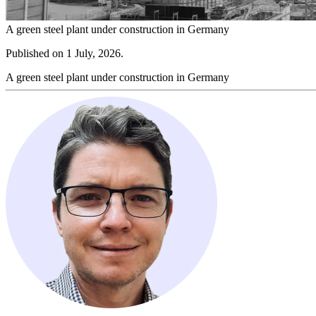
A green steel plant under construction in Germany​​​​‌ ‍ ​‍​‍‌‍ ‌ ​‍‌‍‍‌‌‍‌ ‌‍‍‌‌‍ ‍​‍​‍​ ‍‍​‍​‍‌ ​ ‌‍​‌‌‍ ‍‌‍‍‌‌ ‌​‌ ‍‌​‍ ‍‌‍‍‌‌‍ ​‍​‍​‍ ​​‍​‍‌‍‍​‌ ​‍‌‍‌‌‌‍‌‍​‍​‍​ ‍‍​‍​‍‌‍‍​‌ ‌​‌ ‌​‌ ​​​ ‍‍​‍ ​‍ ‌‍ ​‌‍ ‌‍​ ‌‍​‌‌‍ ​‌‍‍​‌‍ ‌ ​ ‌ ‌​​ ‍‍​ ​ ​ ​ ​ ​ ​ ​ ​‍ ‌‍‍‌‌‍ ‍‌ ‌​‌‍‌‌‌‍ ‍‌ ‌​​‍ ‌‍‌‌‌‍‌​‌‍‍‌‌ ‌​​‍ ‌‍ ‌‌‍ ‌‍‌​‌‍‌‌​ ‌‌ ​​‌ ​‍‌‍‌‌‌ ​ ‌‍‌‌‌‍ ‍‌ ‌​‌‍​‌‌ ‌​‌‍‍‌‌‍ ‌‍ ‍​ ‍ ‌‍‍‌‌‍‌​​ ‌​ ‌ ​ ‌‍​ ​ ​ ‌‌‌‍‌‌​ ​‌​ ‍​‌‍‌‍​‍ ‌‌‍‌‌​ ​​​ ​‌​ ‌ ​‍ ‌​ ‌​‌‍​ ‌‍‌​​ ‍​​‍ ‌​ ‍‌‌‍‌‍‌‍‌​​ ‌ ​‍ ‌‌‍‌‍​ ​‍​ ‌ ​ ​ ​ ​‍​ ‍​​ ​​​ ‍‌​ ​​​ ‌ ‌‍‌‍‌‍​‌​ ‍ ‌ ‌​‌ ‍‌‌ ​​‌‍‌‌​ ‌‌‍ ‍‌‍‌‌‌ ‌ ‌ ​ ​ ‍ ‌ ​​‌‍​‌‌ ‌​‌‍‍​​ ‌‌ ‌​‌‍‍​‌ ‌‌‌‍ ‌‌‍​‍‌‍ ‍‌‍​‌‌‍‍‌‌‍ ​‌​​ ‌‍‍‌‌ ‌​‌‍‌‌​ ‌‍​‍‌‍​‌‌ ​ ‌‍‌‌‌‌‌‌‌ ​‍‌‍ ​​ ‌‌‍‍​‌ ‌​‌ ‌​‌ ​​​‍‌‌​ ​ ‌​​‌​‍‌‌​ ​‍‌​‌‍​‍‌‌​ ​‍‌​‌‍‌‍ ​‌‍ ‌‍​ ‌‍​‌‌‍ ​‌‍‍​‌‍ ‌ ​ ‌ ‌​​‍‌‌​ ​ ‌​​‌​ ​ ​ ​ ​ ​ ​ ​ ​‍‌‍‌‍‍‌‌‍‌​​ ‌​ ‌ ​ ‌‍​ ​ ​ ‌‌‌‍‌‌​ ​‌​ ‍​‌‍‌‍​‍ ‌‌‍‌‌​ ​​​ ​‌​ ‌ ​‍ ‌​ ‌​‌‍​ ‌‍‌​​ ‍​​‍ ‌​ ‍‌‌‍‌‍‌‍‌​​ ‌ ​‍ ‌‌‍‌‍​ ​‍​ ‌ ​ ​ ​ ​‍​ ‍​​ ​​​ ‍‌​ ​​​ ‌ ‌‍‌‍‌‍​‌​‍‌‍‌ ‌​‌ ‍‌‌ ​​‌‍‌‌​ ‌‌‍ ‍‌‍‌‌‌ ‌ ‌ ​ ​‍‌‍‌ ​​‌‍​‌‌ ‌​‌‍‍​​ ‌‌ ‌​‌‍‍​‌ ‌‌‌‍ ‌‌‍​‍‌‍ ‍‌‍​‌‌‍‍‌‌‍ ​‌​​ ‌‍‍‌‌ ‌​‌‍‌‌​‍‌‍‌ ​​‌‍‌‌‌ ​‍‌ ​ ‌ ​​‌‍‌‌‌‍​ ‌ ‌​‌‍‍‌‌ ‌‍‌‍‌‌​ ‌‌ ​​‌ ‌‌‌‍​‍‌‍ ​‌‍‍‌‌ ​ ‌‍‍​‌‍‌‌‌‍‌​​‍​‍‌ ‌
Published on 1 July, 2026.​​​​‌ ‍ ​‍​‍‌‍ ‌ ​‍‌‍‍‌‌‍‌ ‌‍‍‌‌‍ ‍​‍​‍​ ‍‍​‍​‍‌ ​ ‌‍​‌‌‍ ‍‌‍‍‌‌ ‌​‌ ‍‌​‍ ‍‌‍‍‌‌‍ ​‍​‍​‍ ​​‍​‍‌‍‍​‌ ​‍‌‍‌‌‌‍‌‍​‍​‍​ ‍‍​‍​‍‌‍‍​‌ ‌​‌ ‌​‌ ​​​ ‍‍​‍ ​‍ ‌‍ ​‌‍ ‌‍​ ‌‍​‌‌‍ ​‌‍‍​‌‍ ‌ ​ ‌ ‌​​ ‍‍​ ​ ​ ​ ​ ​ ​ ​ ​‍ ‌‍‍‌‌‍ ‍‌ ‌​‌‍‌‌‌‍ ‍‌ ‌​​‍ ‌‍‌‌‌‍‌​‌‍‍‌‌ ‌​​‍ ‌‍ ‌‌‍ ‌‍‌​‌‍‌‌​ ‌‌ ​​‌ ​‍‌‍‌‌‌ ​ ‌‍‌‌‌‍ ‍‌ ‌​‌‍​‌‌ ‌​‌‍‍‌‌‍ ‌‍ ‍​ ‍ ‌‍‍‌‌‍‌​​ ‌​ ‌ ​ ‌‍​ ​ ​ ‌‌‌‍‌‌​ ​‌​ ‍​‌‍‌‍​‍ ‌‌‍‌‌​ ​​​ ​‌​ ‌ ​‍ ‌​ ‌​‌‍​ ‌‍‌​​ ‍​​‍ ‌​ ‍‌‌‍‌‍‌‍‌​​ ‌ ​‍ ‌‌‍‌‍​ ​‍​ ‌ ​ ​ ​ ​‍​ ‍​​ ​​​ ‍‌​ ​​​ ‌ ‌‍‌‍‌‍​‌​ ‍ ‌ ‌​‌ ‍‌‌ ​​‌‍‌‌​ ‌‌‍ ‍‌‍‌‌‌ ‌ ‌ ​ ​ ‍ ‌ ​​‌‍​‌‌ ‌​‌‍‍​​ ‌‌‍ ​‌‍ ‌‍​ ‌‍​‌‌ ‌​‌‍‍‌‌‍ ‌‍ ‍‌‌​‍‌‍‌‌‌‍‌‍‌‍‌‌‌ ​‍‌‍‌‌‌‍ ‍‌‍​ ‌‍‌‌​‍‌‌​ ‌‌‌​​‍‌‌ ‌‍‍ ‌‍‌‌‌ ‍‌​‍‌‌​ ​ ‌​‌​​‍‌‌​ ​ ‌​‌​​‍‌‌​ ​‍​ ​‍​ ​‌​ ‌‍‌‍‌​‌‍​‍​ ​‍​ ​‍​ ​‍‌‍​ ‌‍​‌​ ​‌​ ‌​​ ‌​​‍‌‌​ ​‍​ ​‍​‍‌‌​ ‌‌‌​‌​​‍ ‍‌‍​ ‌‍‍​‌‍‍‌‌‍ ​‌‍‌​‌ ​‍‌‍‌‌‌‍ ‍​‍‌‌​ ‌‌‌​​‍‌‌ ‌‍‍ ‌‍‌‌‌ ‍‌​‍‌‌​ ​ ‌​‌​​‍‌‌​ ​ ‌​‌​​‍‌‌​ ​‍​ ​‍​ ‌​​ ‌​​ ​‌​ ‌​​ ‌​​ ‍‌​ ​‍‌‍‌‌​ ‌ ​ ​‌​ ‌‍‌‍​‍​‍‌‌​ ​‍​ ​‍​‍‌‌​ ‌‌‌​‌​​‍ ‍‌ ‌​‌‍‌‌‌ ‍​‌ ‌​​ ‌‍​‍‌‍​‌‌ ​ ‌‍‌‌‌‌‌‌‌ ​‍‌‍ ​​ ‌‌‍‍​‌ ‌​‌ ‌​‌ ​​​‍‌‌​ ​ ‌​​‌​‍‌‌​ ​‍‌​‌‍​‍‌‌​ ​‍‌​‌‍‌‍ ​‌‍ ‌‍​ ‌‍​‌‌‍ ​‌‍‍​‌‍ ‌ ​ ‌ ‌​​‍‌‌​ ​ ‌​​‌​ ​ ​ ​ ​ ​ ​ ​ ​‍‌‍‌‍‍‌‌‍‌​​ ‌​ ‌ ​ ‌‍​ ​ ​ ‌‌‌‍‌‌​ ​‌​ ‍​‌‍‌‍​‍ ‌‌‍‌‌​ ​​​ ​‌​ ‌ ​‍ ‌​ ‌​‌‍​ ‌‍‌​​ ‍​​‍ ‌​ ‍‌‌‍‌‍‌‍‌​​ ‌ ​‍ ‌‌‍‌‍​ ​‍​ ‌ ​ ​ ​ ​‍​ ‍​​ ​​​ ‍‌​ ​​​ ‌ ‌‍‌‍‌‍​‌​‍‌‍‌ ‌​‌ ‍‌‌ ​​‌‍‌‌​ ‌‌‍ ‍‌‍‌‌‌ ‌ ‌ ​ ​‍‌‍‌ ​​‌‍​‌‌ ‌​‌‍‍​​ ‌‌‍ ​‌‍ ‌‍​ ‌‍​‌‌ ‌​‌‍‍‌‌‍ ‌‍ ‍‌‌​‍‌‍‌‌‌‍‌‍‌‍‌‌‌ ​‍‌‍‌‌‌‍ ‍‌‍​ ‌‍‌‌​‍‌‌​ ‌‌‌​​‍‌‌ ‌‍‍ ‌‍‌‌‌ ‍‌​‍‌‌​ ​ ‌​‌​​‍‌‌​ ​ ‌​‌​​‍‌‌​ ​‍​ ​‍​ ​‌​ ‌‍‌‍‌​‌‍​‍​ ​‍​ ​‍​ ​‍‌‍​ ‌‍​‌​ ​‌​ ‌​​ ‌​​‍‌‌​ ​‍​ ​‍​‍‌‌​ ‌‌‌​‌​​‍ ‍‌‍​ ‌‍‍​‌‍‍‌‌‍ ​‌‍‌​‌ ​‍‌‍‌‌‌‍ ‍​‍‌‌​ ‌‌‌​​‍‌‌ ‌‍‍ ‌‍‌‌‌ ‍‌​‍‌‌​ ​ ‌​‌​​‍‌‌​ ​ ‌​‌​​‍‌‌​ ​‍​ ​‍​ ‌​​ ‌​​ ​‌​ ‌​​ ‌​​ ‍‌​ ​‍‌‍‌‌​ ‌ ​ ​‌​ ‌‍‌‍​‍​‍‌‌​ ​‍​ ​‍​‍‌‌​ ‌‌‌​‌​​‍ ‍‌ ‌​‌‍‌‌‌ ‍​‌ ‌​​‍‌‍‌ ​​‌‍‌‌‌ ​‍‌ ​ ‌ ​​‌‍‌‌‌‍​ ‌ ‌​‌‍‍‌‌ ‌‍‌‍‌‌​ ‌‌ ​​‌ ‌‌‌‍​‍‌‍ ​‌‍‍‌‌ ​ ‌‍‍​‌‍‌‌‌‍‌​​‍​‍‌ ‌
A green steel plant under construction in Germany​​​​‌ ‍ ​‍​‍‌‍ ‌ ​‍‌‍‍‌‌‍‌ ‌‍‍‌‌‍ ‍​‍​‍​ ‍‍​‍​‍‌ ​ ‌‍​‌‌‍ ‍‌‍‍‌‌ ‌​‌ ‍‌​‍ ‍‌‍‍‌‌‍ ​‍​‍​‍ ​​‍​‍‌‍‍​‌ ​‍‌‍‌‌‌‍‌‍​‍​‍​ ‍‍​‍​‍‌‍‍​‌ ‌​‌ ‌​‌ ​​​ ‍‍​‍ ​‍ ‌‍ ​‌‍ ‌‍​ ‌‍​‌‌‍ ​‌‍‍​‌‍ ‌ ​ ‌ ‌​​ ‍‍​ ​ ​ ​ ​ ​ ​ ​ ​‍ ‌‍‍‌‌‍ ‍‌ ‌​‌‍‌‌‌‍ ‍‌ ‌​​‍ ‌‍‌‌‌‍‌​‌‍‍‌‌ ‌​​‍ ‌‍ ‌‌‍ ‌‍‌​‌‍‌‌​ ‌‌ ​​‌ ​‍‌‍‌‌‌ ​ ‌‍‌‌‌‍ ‍‌ ‌​‌‍​‌‌ ‌​‌‍‍‌‌‍ ‌‍ ‍​ ‍ ‌‍‍‌‌‍‌​​ ‌​ ‌ ​ ‌‍​ ​ ​ ‌‌‌‍‌‌​ ​‌​ ‍​‌‍‌‍​‍ ‌‌‍‌‌​ ​​​ ​‌​ ‌ ​‍ ‌​ ‌​‌‍​ ‌‍‌​​ ‍​​‍ ‌​ ‍‌‌‍‌‍‌‍‌​​ ‌ ​‍ ‌‌‍‌‍​ ​‍​ ‌ ​ ​ ​ ​‍​ ‍​​ ​​​ ‍‌​ ​​​ ‌ ‌‍‌‍‌‍​‌​ ‍ ‌ ‌​‌ ‍‌‌ ​​‌‍‌‌​ ‌‌‍ ‍‌‍‌‌‌ ‌ ‌ ​ ​ ‍ ‌ ​​‌‍​‌‌ ‌​‌‍‍​​ ‌‌ ‌​‌‍‍​‌ ‌‌‌‍ ‌‌‍​‍‌‍ ‍‌‍​‌‌‍‍‌‌‍ ​‌​​ ‌‍‍‌‌ ‌​‌‍‌‌​ ‌‍​‍‌‍​‌‌ ​ ‌‍‌‌‌‌‌‌‌ ​‍‌‍ ​​ ‌‌‍‍​‌ ‌​‌ ‌​‌ ​​​‍‌‌​ ​ ‌​​‌​‍‌‌​ ​‍‌​‌‍​‍‌‌​ ​‍‌​‌‍‌‍ ​‌‍ ‌‍​ ‌‍​‌‌‍ ​‌‍‍​‌‍ ‌ ​ ‌ ‌​​‍‌‌​ ​ ‌​​‌​ ​ ​ ​ ​ ​ ​ ​ ​‍‌‍‌‍‍‌‌‍‌​​ ‌​ ‌ ​ ‌‍​ ​ ​ ‌‌‌‍‌‌​ ​‌​ ‍​‌‍‌‍​‍ ‌‌‍‌‌​ ​​​ ​‌​ ‌ ​‍ ‌​ ‌​‌‍​ ‌‍‌​​ ‍​​‍ ‌​ ‍‌‌‍‌‍‌‍‌​​ ‌ ​‍ ‌‌‍‌‍​ ​‍​ ‌ ​ ​ ​ ​‍​ ‍​​ ​​​ ‍‌​ ​​​ ‌ ‌‍‌‍‌‍​‌​‍‌‍‌ ‌​‌ ‍‌‌ ​​‌‍‌‌​ ‌‌‍ ‍‌‍‌‌‌ ‌ ‌ ​ ​‍‌‍‌ ​​‌‍​‌‌ ‌​‌‍‍​​ ‌‌ ‌​‌‍‍​‌ ‌‌‌‍ ‌‌‍​‍‌‍ ‍‌‍​‌‌‍‍‌‌‍ ​‌​​ ‌‍‍‌‌ ‌​‌‍‌‌​‍‌‍‌ ​​‌‍‌‌‌ ​‍‌ ​ ‌ ​​‌‍‌‌‌‍​ ‌ ‌​‌‍‍‌‌ ‌‍‌‍‌‌​ ‌‌ ​​‌ ‌‌‌‍​‍‌‍ ​‌‍‍‌‌ ​ ‌‍‍​‌‍‌‌‌‍‌​​‍​‍‌ ‌