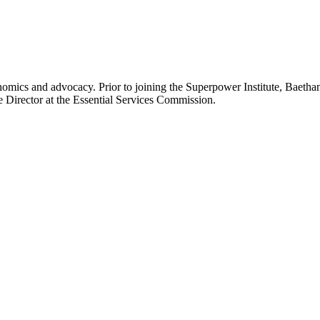
onomics and advocacy. Prior to joining the Superpower Institute, Bae
​ ‌‍‌‌‌‌‌‌‌ ​‍‌‍ ​​ ‌‌‍‍​‌ ‌​‌ ‌​‌ ​​​‍‌‌​ ​ ‌​​‌​‍‌‌​ ​‍‌​‌‍​‍‌‌​ ​‍‌​‌‍‌‍ ​‌‍ ‌‍​ ‌‍​‌‌‍ ​‌‍‍​‌‍ ‌ ​ ‌ ‌​​‍‌‌​ ​ ‌​​‌​ ​ ​ ​ ​ ​ ​ ​ ​‍‌‍‌‍‍‌‌‍‌​​ ‌​ ​‍‌‍​‍​ ‌​​ ​‌​ ​‍‌‍​‍‌‍​‌‌‍​‌​‍ ‌​ ‍​​ ​​​ ‍‌​ ​‍​‍ ‌​ ‌​‌‍​‍​ ‍​​ ‌ ​‍ ‌‌‍​‍‌‍‌​‌‍‌‌​ ‌‌​‍ ‌​ ​ ‌‍‌​‌‍​‌​ ‌​​ ‌‌​ ​‍​ ‍​​ ‍‌​ ‍‌​ ​ ​ ​ ​ ‍‌​‍‌‍‌ ‌​‌ ‍‌‌ ​​‌‍‌‌​ ‌‌‍​‌‌ ‌‌‌ ‌​‌‍‍​‌‍ ‌ ​‍​‍‌‍‌ ​​‌‍​‌‌ ‌​‌‍‍​​ ‌‌‍‌​‌‍‌‌‌ ​ ‌‍​ ‌ ​‍‌‍‍‌‌ ​​‌ ‌​‌‍‍‌‌‍ ‌‍ ‍​‍‌‍‌ ​​‌‍‌‌‌ ​‍‌ ​ ‌ ​​‌‍‌‌‌‍​ ‌ ‌​‌‍‍‌‌ ‌‍‌‍‌‌​ ‌‌ ​​‌ ‌‌‌‍​‍‌‍ ​‌‍‍‌‌ ​ ‌‍‍​‌‍‌‌‌‍‌​​‍​‍‌ ‌