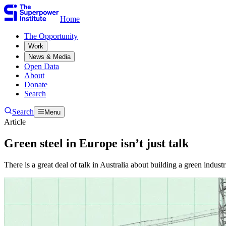
Home
The Opportunity​​​​‌ ‍ ​‍​‍‌‍ ‌ ​‍‌‍‍‌‌‍‌ ‌‍‍‌‌‍ ‍​‍​‍​ ‍‍​‍​‍‌ ​ ‌‍​‌‌‍ ‍‌‍‍‌‌ ‌​‌ ‍‌​‍ ‍‌‍‍‌‌‍ ​‍​‍​‍ ​​‍​‍‌‍‍​‌ ​‍‌‍‌‌‌‍‌‍​‍​‍​ ‍‍​‍​‍‌‍‍​‌ ‌​‌ ‌​‌ ​​​ ‍‍​‍ ​‍ ‌‍ ​‌‍ ‌‍​ ‌‍​‌‌‍ ​‌‍‍​‌‍ ‌ ​ ‌ ‌​​ ‍‍​ ​ ​ ​ ​ ​ ​ ​ ​‍ ‌‍‍‌‌‍ ‍‌ ‌​‌‍‌‌‌‍ ‍‌ ‌​​‍ ‌‍‌‌‌‍‌​‌‍‍‌‌ ‌​​‍ ‌‍ ‌‌‍ ‌‍‌​‌‍‌‌​ ‌‌ ​​‌ ​‍‌‍‌‌‌ ​ ‌‍‌‌‌‍ ‍‌ ‌​‌‍​‌‌ ‌​‌‍‍‌‌‍ ‌‍ ‍​ ‍ ‌‍‍‌‌‍‌​​ ‌​ ​‍​ ‌‍​ ‌‌​ ‌‍​ ​​‌‍‌‌​ ‍​​ ​​​‍ ‌​ ‌ ​ ‌​​ ‌‍​ ‌‌​‍ ‌​ ‌​​ ‍​​ ​ ​ ‍‌​‍ ‌​ ‍​​ ‌‍​ ​‍​ ‍‌​‍ ‌​ ‌‌​ ‌‌​ ‌ ​ ​‍‌‍‌‍​ ‍​​ ​‍​ ‍‌​ ‌‌​ ‍​​ ​​‌‍‌‌​ ‍ ‌ ‌​‌ ‍‌‌ ​​‌‍‌‌​ ‌‌ ​ ‌‍‌‌‌ ‌​‌ ‌​‌‍‍‌‌‍ ‍‌‍‌ ‌ ​ ​ ‍ ‌ ​​‌‍​‌‌ ‌​‌‍‍​​ ‌‌ ​ ‌‍‍‌‌ ‌​‌‍‌‌‌​ ‍‌‍​‌‌ ‌‍‌​‍‌‌ ‌​‌‍‌‌‌‍ ‌‌ ​ ​‍‌‌​ ‌‌‌​​‍‌‌ ‌‍‍ ‌‍‌‌‌ ‍‌​‍‌‌​ ​ ‌​‌​​‍‌‌​ ​ ‌​‌​​‍‌‌​ ​‍​ ​‍‌‍‌‌‌‍​‍‌‍‌‌‌‍​ ‌‍​‍‌‍​‌​ ​​​ ​​​ ​​​ ‌​​ ​​‌‍​ ​‍‌‌​ ​‍​ ​‍​‍‌‌​ ‌‌‌​‌​​‍ ‍‌‍ ​‌‍​‌‌‍​‍‌‍‌‌‌‍ ​​ ‌‍​‍‌‍​‌‌ ​ ‌‍‌‌‌‌‌‌‌ ​‍‌‍ ​​ ‌‌‍‍​‌ ‌​‌ ‌​‌ ​​​‍‌‌​ ​ ‌​​‌​‍‌‌​ ​‍‌​‌‍​‍‌‌​ ​‍‌​‌‍‌‍ ​‌‍ ‌‍​ ‌‍​‌‌‍ ​‌‍‍​‌‍ ‌ ​ ‌ ‌​​‍‌‌​ ​ ‌​​‌​ ​ ​ ​ ​ ​ ​ ​ ​‍‌‍‌‍‍‌‌‍‌​​ ‌​ ​‍​ ‌‍​ ‌‌​ ‌‍​ ​​‌‍‌‌​ ‍​​ ​​​‍ ‌​ ‌ ​ ‌​​ ‌‍​ ‌‌​‍ ‌​ ‌​​ ‍​​ ​ ​ ‍‌​‍ ‌​ ‍​​ ‌‍​ ​‍​ ‍‌​‍ ‌​ ‌‌​ ‌‌​ ‌ ​ ​‍‌‍‌‍​ ‍​​ ​‍​ ‍‌​ ‌‌​ ‍​​ ​​‌‍‌‌​‍‌‍‌ ‌​‌ ‍‌‌ ​​‌‍‌‌​ ‌‌ ​ ‌‍‌‌‌ ‌​‌ ‌​‌‍‍‌‌‍ ‍‌‍‌ ‌ ​ ​‍‌‍‌ ​​‌‍​‌‌ ‌​‌‍‍​​ ‌‌ ​ ‌‍‍‌‌ ‌​‌‍‌‌‌​ ‍‌‍​‌‌ ‌‍‌​‍‌‌ ‌​‌‍‌‌‌‍ ‌‌ ​ ​‍‌‌​ ‌‌‌​​‍‌‌ ‌‍‍ ‌‍‌‌‌ ‍‌​‍‌‌​ ​ ‌​‌​​‍‌‌​ ​ ‌​‌​​‍‌‌​ ​‍​ ​‍‌‍‌‌‌‍​‍‌‍‌‌‌‍​ ‌‍​‍‌‍​‌​ ​​​ ​​​ ​​​ ‌​​ ​​‌‍​ ​‍‌‌​ ​‍​ ​‍​‍‌‌​ ‌‌‌​‌​​‍ ‍‌‍ ​‌‍​‌‌‍​‍‌‍‌‌‌‍ ​​‍‌‍‌ ​​‌‍‌‌‌ ​‍‌ ​ ‌ ​​‌‍‌‌‌‍​ ‌ ‌​‌‍‍‌‌ ‌‍‌‍‌‌​ ‌‌ ​​‌ ‌‌‌‍​‍‌‍ ​‌‍‍‌‌ ​ ‌‍‍​‌‍‌‌‌‍‌​​‍​‍‌ ‌
Work​​​​‌ ‍ ​‍​‍‌‍ ‌ ​‍‌‍‍‌‌‍‌ ‌‍‍‌‌‍ ‍​‍​‍​ ‍‍​‍​‍‌ ​ ‌‍​‌‌‍ ‍‌‍‍‌‌ ‌​‌ ‍‌​‍ ‍‌‍‍‌‌‍ ​‍​‍​‍ ​​‍​‍‌‍‍​‌ ​‍‌‍‌‌‌‍‌‍​‍​‍​ ‍‍​‍​‍‌‍‍​‌ ‌​‌ ‌​‌ ​​​ ‍‍​‍ ​‍ ‌‍ ​‌‍ ‌‍​ ‌‍​‌‌‍ ​‌‍‍​‌‍ ‌ ​ ‌ ‌​​ ‍‍​ ​ ​ ​ ​ ​ ​ ​ ​‍ ‌‍‍‌‌‍ ‍‌ ‌​‌‍‌‌‌‍ ‍‌ ‌​​‍ ‌‍‌‌‌‍‌​‌‍‍‌‌ ‌​​‍ ‌‍ ‌‌‍ ‌‍‌​‌‍‌‌​ ‌‌ ​​‌ ​‍‌‍‌‌‌ ​ ‌‍‌‌‌‍ ‍‌ ‌​‌‍​‌‌ ‌​‌‍‍‌‌‍ ‌‍ ‍​ ‍ ‌‍‍‌‌‍‌​​ ‌​ ​‍​ ‌‍​ ‌‌​ ‌‍​ ​​‌‍‌‌​ ‍​​ ​​​‍ ‌​ ‌ ​ ‌​​ ‌‍​ ‌‌​‍ ‌​ ‌​​ ‍​​ ​ ​ ‍‌​‍ ‌​ ‍​​ ‌‍​ ​‍​ ‍‌​‍ ‌​ ‌‌​ ‌‌​ ‌ ​ ​‍‌‍‌‍​ ‍​​ ​‍​ ‍‌​ ‌‌​ ‍​​ ​​‌‍‌‌​ ‍ ‌ ‌​‌ ‍‌‌ ​​‌‍‌‌​ ‌‌ ​ ‌‍‌‌‌ ‌​‌ ‌​‌‍‍‌‌‍ ‍‌‍‌ ‌ ​ ​ ‍ ‌ ​​‌‍​‌‌ ‌​‌‍‍​​ ‌‌ ​ ‌‍‍‌‌ ‌​‌‍‌‌‌​ ‍‌‍​‌‌ ‌‍‌​‍‌‌ ‌​‌‍‌‌‌‍ ‌‌ ​ ​‍‌‌​ ‌‌‌​​‍‌‌ ‌‍‍ ‌‍‌‌‌ ‍‌​‍‌‌​ ​ ‌​‌​​‍‌‌​ ​ ‌​‌​​‍‌‌​ ​‍​ ​‍​ ‌‌​ ​​‌‍‌‍‌‍​‌‌‍‌​​ ‌‌​ ‌ ‌‍‌‍​ ‌ ‌‍​‌‌‍‌‌​ ​‍​ ‌ ​ ‌​‌‍‌‌​ ‍‌‌‍​ ​ ​​‌‍‌​​ ‍‌​ ​ ​ ‌‌​ ‌‌​ ​‍​ ‌ ​ ‌ ​ ‌‌‌‍‌​‌‍​‌​ ‍‌​ ​​​ ‌ ​‍‌‌​ ​‍​ ​‍​‍‌‌​ ‌‌‌​‌​​‍ ‍‌‍ ​‌‍​‌‌‍​‍‌‍‌‌‌‍ ​​ ‌‍​‍‌‍​‌‌ ​ ‌‍‌‌‌‌‌‌‌ ​‍‌‍ ​​ ‌‌‍‍​‌ ‌​‌ ‌​‌ ​​​‍‌‌​ ​ ‌​​‌​‍‌‌​ ​‍‌​‌‍​‍‌‌​ ​‍‌​‌‍‌‍ ​‌‍ ‌‍​ ‌‍​‌‌‍ ​‌‍‍​‌‍ ‌ ​ ‌ ‌​​‍‌‌​ ​ ‌​​‌​ ​ ​ ​ ​ ​ ​ ​ ​‍‌‍‌‍‍‌‌‍‌​​ ‌​ ​‍​ ‌‍​ ‌‌​ ‌‍​ ​​‌‍‌‌​ ‍​​ ​​​‍ ‌​ ‌ ​ ‌​​ ‌‍​ ‌‌​‍ ‌​ ‌​​ ‍​​ ​ ​ ‍‌​‍ ‌​ ‍​​ ‌‍​ ​‍​ ‍‌​‍ ‌​ ‌‌​ ‌‌​ ‌ ​ ​‍‌‍‌‍​ ‍​​ ​‍​ ‍‌​ ‌‌​ ‍​​ ​​‌‍‌‌​‍‌‍‌ ‌​‌ ‍‌‌ ​​‌‍‌‌​ ‌‌ ​ ‌‍‌‌‌ ‌​‌ ‌​‌‍‍‌‌‍ ‍‌‍‌ ‌ ​ ​‍‌‍‌ ​​‌‍​‌‌ ‌​‌‍‍​​ ‌‌ ​ ‌‍‍‌‌ ‌​‌‍‌‌‌​ ‍‌‍​‌‌ ‌‍‌​‍‌‌ ‌​‌‍‌‌‌‍ ‌‌ ​ ​‍‌‌​ ‌‌‌​​‍‌‌ ‌‍‍ ‌‍‌‌‌ ‍‌​‍‌‌​ ​ ‌​‌​​‍‌‌​ ​ ‌​‌​​‍‌‌​ ​‍​ ​‍​ ‌‌​ ​​‌‍‌‍‌‍​‌‌‍‌​​ ‌‌​ ‌ ‌‍‌‍​ ‌ ‌‍​‌‌‍‌‌​ ​‍​ ‌ ​ ‌​‌‍‌‌​ ‍‌‌‍​ ​ ​​‌‍‌​​ ‍‌​ ​ ​ ‌‌​ ‌‌​ ​‍​ ‌ ​ ‌ ​ ‌‌‌‍‌​‌‍​‌​ ‍‌​ ​​​ ‌ ​‍‌‌​ ​‍​ ​‍​‍‌‌​ ‌‌‌​‌​​‍ ‍‌‍ ​‌‍​‌‌‍​‍‌‍‌‌‌‍ ​​‍‌‍‌ ​​‌‍‌‌‌ ​‍‌ ​ ‌ ​​‌‍‌‌‌‍​ ‌ ‌​‌‍‍‌‌ ‌‍‌‍‌‌​ ‌‌ ​​‌ ‌‌‌‍​‍‌‍ ​‌‍‍‌‌ ​ ‌‍‍​‌‍‌‌‌‍‌​​‍​‍‌ ‌
News & Media​​​​‌ ‍ ​‍​‍‌‍ ‌ ​‍‌‍‍‌‌‍‌ ‌‍‍‌‌‍ ‍​‍​‍​ ‍‍​‍​‍‌ ​ ‌‍​‌‌‍ ‍‌‍‍‌‌ ‌​‌ ‍‌​‍ ‍‌‍‍‌‌‍ ​‍​‍​‍ ​​‍​‍‌‍‍​‌ ​‍‌‍‌‌‌‍‌‍​‍​‍​ ‍‍​‍​‍‌‍‍​‌ ‌​‌ ‌​‌ ​​​ ‍‍​‍ ​‍ ‌‍ ​‌‍ ‌‍​ ‌‍​‌‌‍ ​‌‍‍​‌‍ ‌ ​ ‌ ‌​​ ‍‍​ ​ ​ ​ ​ ​ ​ ​ ​‍ ‌‍‍‌‌‍ ‍‌ ‌​‌‍‌‌‌‍ ‍‌ ‌​​‍ ‌‍‌‌‌‍‌​‌‍‍‌‌ ‌​​‍ ‌‍ ‌‌‍ ‌‍‌​‌‍‌‌​ ‌‌ ​​‌ ​‍‌‍‌‌‌ ​ ‌‍‌‌‌‍ ‍‌ ‌​‌‍​‌‌ ‌​‌‍‍‌‌‍ ‌‍ ‍​ ‍ ‌‍‍‌‌‍‌​​ ‌​ ​‍​ ‌‍​ ‌‌​ ‌‍​ ​​‌‍‌‌​ ‍​​ ​​​‍ ‌​ ‌ ​ ‌​​ ‌‍​ ‌‌​‍ ‌​ ‌​​ ‍​​ ​ ​ ‍‌​‍ ‌​ ‍​​ ‌‍​ ​‍​ ‍‌​‍ ‌​ ‌‌​ ‌‌​ ‌ ​ ​‍‌‍‌‍​ ‍​​ ​‍​ ‍‌​ ‌‌​ ‍​​ ​​‌‍‌‌​ ‍ ‌ ‌​‌ ‍‌‌ ​​‌‍‌‌​ ‌‌ ​ ‌‍‌‌‌ ‌​‌ ‌​‌‍‍‌‌‍ ‍‌‍‌ ‌ ​ ​ ‍ ‌ ​​‌‍​‌‌ ‌​‌‍‍​​ ‌‌ ​ ‌‍‍‌‌ ‌​‌‍‌‌‌​ ‍‌‍​‌‌ ‌‍‌​‍‌‌ ‌​‌‍‌‌‌‍ ‌‌ ​ ​‍‌‌​ ‌‌‌​​‍‌‌ ‌‍‍ ‌‍‌‌‌ ‍‌​‍‌‌​ ​ ‌​‌​​‍‌‌​ ​ ‌​‌​​‍‌‌​ ​‍​ ​‍​ ​​​ ​ ​ ‌‌​ ‍‌​ ‌‍‌‍‌‌‌‍‌​‌‍‌‌​ ‍​​ ​​​ ‌ ​ ‌‌​‍‌‌​ ​‍​ ​‍​‍‌‌​ ‌‌‌​‌​​‍ ‍‌‍ ​‌‍​‌‌‍​‍‌‍‌‌‌‍ ​​ ‌‍​‍‌‍​‌‌ ​ ‌‍‌‌‌‌‌‌‌ ​‍‌‍ ​​ ‌‌‍‍​‌ ‌​‌ ‌​‌ ​​​‍‌‌​ ​ ‌​​‌​‍‌‌​ ​‍‌​‌‍​‍‌‌​ ​‍‌​‌‍‌‍ ​‌‍ ‌‍​ ‌‍​‌‌‍ ​‌‍‍​‌‍ ‌ ​ ‌ ‌​​‍‌‌​ ​ ‌​​‌​ ​ ​ ​ ​ ​ ​ ​ ​‍‌‍‌‍‍‌‌‍‌​​ ‌​ ​‍​ ‌‍​ ‌‌​ ‌‍​ ​​‌‍‌‌​ ‍​​ ​​​‍ ‌​ ‌ ​ ‌​​ ‌‍​ ‌‌​‍ ‌​ ‌​​ ‍​​ ​ ​ ‍‌​‍ ‌​ ‍​​ ‌‍​ ​‍​ ‍‌​‍ ‌​ ‌‌​ ‌‌​ ‌ ​ ​‍‌‍‌‍​ ‍​​ ​‍​ ‍‌​ ‌‌​ ‍​​ ​​‌‍‌‌​‍‌‍‌ ‌​‌ ‍‌‌ ​​‌‍‌‌​ ‌‌ ​ ‌‍‌‌‌ ‌​‌ ‌​‌‍‍‌‌‍ ‍‌‍‌ ‌ ​ ​‍‌‍‌ ​​‌‍​‌‌ ‌​‌‍‍​​ ‌‌ ​ ‌‍‍‌‌ ‌​‌‍‌‌‌​ ‍‌‍​‌‌ ‌‍‌​‍‌‌ ‌​‌‍‌‌‌‍ ‌‌ ​ ​‍‌‌​ ‌‌‌​​‍‌‌ ‌‍‍ ‌‍‌‌‌ ‍‌​‍‌‌​ ​ ‌​‌​​‍‌‌​ ​ ‌​‌​​‍‌‌​ ​‍​ ​‍​ ​​​ ​ ​ ‌‌​ ‍‌​ ‌‍‌‍‌‌‌‍‌​‌‍‌‌​ ‍​​ ​​​ ‌ ​ ‌‌​‍‌‌​ ​‍​ ​‍​‍‌‌​ ‌‌‌​‌​​‍ ‍‌‍ ​‌‍​‌‌‍​‍‌‍‌‌‌‍ ​​‍‌‍‌ ​​‌‍‌‌‌ ​‍‌ ​ ‌ ​​‌‍‌‌‌‍​ ‌ ‌​‌‍‍‌‌ ‌‍‌‍‌‌​ ‌‌ ​​‌ ‌‌‌‍​‍‌‍ ​‌‍‍‌‌ ​ ‌‍‍​‌‍‌‌‌‍‌​​‍​‍‌ ‌
Open Data​​​​‌ ‍ ​‍​‍‌‍ ‌ ​‍‌‍‍‌‌‍‌ ‌‍‍‌‌‍ ‍​‍​‍​ ‍‍​‍​‍‌ ​ ‌‍​‌‌‍ ‍‌‍‍‌‌ ‌​‌ ‍‌​‍ ‍‌‍‍‌‌‍ ​‍​‍​‍ ​​‍​‍‌‍‍​‌ ​‍‌‍‌‌‌‍‌‍​‍​‍​ ‍‍​‍​‍‌‍‍​‌ ‌​‌ ‌​‌ ​​​ ‍‍​‍ ​‍ ‌‍ ​‌‍ ‌‍​ ‌‍​‌‌‍ ​‌‍‍​‌‍ ‌ ​ ‌ ‌​​ ‍‍​ ​ ​ ​ ​ ​ ​ ​ ​‍ ‌‍‍‌‌‍ ‍‌ ‌​‌‍‌‌‌‍ ‍‌ ‌​​‍ ‌‍‌‌‌‍‌​‌‍‍‌‌ ‌​​‍ ‌‍ ‌‌‍ ‌‍‌​‌‍‌‌​ ‌‌ ​​‌ ​‍‌‍‌‌‌ ​ ‌‍‌‌‌‍ ‍‌ ‌​‌‍​‌‌ ‌​‌‍‍‌‌‍ ‌‍ ‍​ ‍ ‌‍‍‌‌‍‌​​ ‌​ ​‍​ ‌‍​ ‌‌​ ‌‍​ ​​‌‍‌‌​ ‍​​ ​​​‍ ‌​ ‌ ​ ‌​​ ‌‍​ ‌‌​‍ ‌​ ‌​​ ‍​​ ​ ​ ‍‌​‍ ‌​ ‍​​ ‌‍​ ​‍​ ‍‌​‍ ‌​ ‌‌​ ‌‌​ ‌ ​ ​‍‌‍‌‍​ ‍​​ ​‍​ ‍‌​ ‌‌​ ‍​​ ​​‌‍‌‌​ ‍ ‌ ‌​‌ ‍‌‌ ​​‌‍‌‌​ ‌‌ ​ ‌‍‌‌‌ ‌​‌ ‌​‌‍‍‌‌‍ ‍‌‍‌ ‌ ​ ​ ‍ ‌ ​​‌‍​‌‌ ‌​‌‍‍​​ ‌‌ ​ ‌‍‍‌‌ ‌​‌‍‌‌‌​ ‍‌‍​‌‌ ‌‍‌​‍‌‌ ‌​‌‍‌‌‌‍ ‌‌ ​ ​‍‌‌​ ‌‌‌​​‍‌‌ ‌‍‍ ‌‍‌‌‌ ‍‌​‍‌‌​ ​ ‌​‌​​‍‌‌​ ​ ‌​‌​​‍‌‌​ ​‍​ ​‍​ ‍​‌‍‌‍‌‍‌​​ ​ ​ ‍​‌‍​‍‌‍‌‌‌‍​ ​ ​‍‌‍​‍​ ‍‌​ ​ ​‍‌‌​ ​‍​ ​‍​‍‌‌​ ‌‌‌​‌​​‍ ‍‌‍ ​‌‍​‌‌‍​‍‌‍‌‌‌‍ ​​ ‌‍​‍‌‍​‌‌ ​ ‌‍‌‌‌‌‌‌‌ ​‍‌‍ ​​ ‌‌‍‍​‌ ‌​‌ ‌​‌ ​​​‍‌‌​ ​ ‌​​‌​‍‌‌​ ​‍‌​‌‍​‍‌‌​ ​‍‌​‌‍‌‍ ​‌‍ ‌‍​ ‌‍​‌‌‍ ​‌‍‍​‌‍ ‌ ​ ‌ ‌​​‍‌‌​ ​ ‌​​‌​ ​ ​ ​ ​ ​ ​ ​ ​‍‌‍‌‍‍‌‌‍‌​​ ‌​ ​‍​ ‌‍​ ‌‌​ ‌‍​ ​​‌‍‌‌​ ‍​​ ​​​‍ ‌​ ‌ ​ ‌​​ ‌‍​ ‌‌​‍ ‌​ ‌​​ ‍​​ ​ ​ ‍‌​‍ ‌​ ‍​​ ‌‍​ ​‍​ ‍‌​‍ ‌​ ‌‌​ ‌‌​ ‌ ​ ​‍‌‍‌‍​ ‍​​ ​‍​ ‍‌​ ‌‌​ ‍​​ ​​‌‍‌‌​‍‌‍‌ ‌​‌ ‍‌‌ ​​‌‍‌‌​ ‌‌ ​ ‌‍‌‌‌ ‌​‌ ‌​‌‍‍‌‌‍ ‍‌‍‌ ‌ ​ ​‍‌‍‌ ​​‌‍​‌‌ ‌​‌‍‍​​ ‌‌ ​ ‌‍‍‌‌ ‌​‌‍‌‌‌​ ‍‌‍​‌‌ ‌‍‌​‍‌‌ ‌​‌‍‌‌‌‍ ‌‌ ​ ​‍‌‌​ ‌‌‌​​‍‌‌ ‌‍‍ ‌‍‌‌‌ ‍‌​‍‌‌​ ​ ‌​‌​​‍‌‌​ ​ ‌​‌​​‍‌‌​ ​‍​ ​‍​ ‍​‌‍‌‍‌‍‌​​ ​ ​ ‍​‌‍​‍‌‍‌‌‌‍​ ​ ​‍‌‍​‍​ ‍‌​ ​ ​‍‌‌​ ​‍​ ​‍​‍‌‌​ ‌‌‌​‌​​‍ ‍‌‍ ​‌‍​‌‌‍​‍‌‍‌‌‌‍ ​​‍‌‍‌ ​​‌‍‌‌‌ ​‍‌ ​ ‌ ​​‌‍‌‌‌‍​ ‌ ‌​‌‍‍‌‌ ‌‍‌‍‌‌​ ‌‌ ​​‌ ‌‌‌‍​‍‌‍ ​‌‍‍‌‌ ​ ‌‍‍​‌‍‌‌‌‍‌​​‍​‍‌ ‌
About​​​​‌ ‍ ​‍​‍‌‍ ‌ ​‍‌‍‍‌‌‍‌ ‌‍‍‌‌‍ ‍​‍​‍​ ‍‍​‍​‍‌ ​ ‌‍​‌‌‍ ‍‌‍‍‌‌ ‌​‌ ‍‌​‍ ‍‌‍‍‌‌‍ ​‍​‍​‍ ​​‍​‍‌‍‍​‌ ​‍‌‍‌‌‌‍‌‍​‍​‍​ ‍‍​‍​‍‌‍‍​‌ ‌​‌ ‌​‌ ​​​ ‍‍​‍ ​‍ ‌‍ ​‌‍ ‌‍​ ‌‍​‌‌‍ ​‌‍‍​‌‍ ‌ ​ ‌ ‌​​ ‍‍​ ​ ​ ​ ​ ​ ​ ​ ​‍ ‌‍‍‌‌‍ ‍‌ ‌​‌‍‌‌‌‍ ‍‌ ‌​​‍ ‌‍‌‌‌‍‌​‌‍‍‌‌ ‌​​‍ ‌‍ ‌‌‍ ‌‍‌​‌‍‌‌​ ‌‌ ​​‌ ​‍‌‍‌‌‌ ​ ‌‍‌‌‌‍ ‍‌ ‌​‌‍​‌‌ ‌​‌‍‍‌‌‍ ‌‍ ‍​ ‍ ‌‍‍‌‌‍‌​​ ‌​ ​‍​ ‌‍​ ‌‌​ ‌‍​ ​​‌‍‌‌​ ‍​​ ​​​‍ ‌​ ‌ ​ ‌​​ ‌‍​ ‌‌​‍ ‌​ ‌​​ ‍​​ ​ ​ ‍‌​‍ ‌​ ‍​​ ‌‍​ ​‍​ ‍‌​‍ ‌​ ‌‌​ ‌‌​ ‌ ​ ​‍‌‍‌‍​ ‍​​ ​‍​ ‍‌​ ‌‌​ ‍​​ ​​‌‍‌‌​ ‍ ‌ ‌​‌ ‍‌‌ ​​‌‍‌‌​ ‌‌ ​ ‌‍‌‌‌ ‌​‌ ‌​‌‍‍‌‌‍ ‍‌‍‌ ‌ ​ ​ ‍ ‌ ​​‌‍​‌‌ ‌​‌‍‍​​ ‌‌ ​ ‌‍‍‌‌ ‌​‌‍‌‌‌​ ‍‌‍​‌‌ ‌‍‌​‍‌‌ ‌​‌‍‌‌‌‍ ‌‌ ​ ​‍‌‌​ ‌‌‌​​‍‌‌ ‌‍‍ ‌‍‌‌‌ ‍‌​‍‌‌​ ​ ‌​‌​​‍‌‌​ ​ ‌​‌​​‍‌‌​ ​‍​ ​‍​ ‌‍​ ​ ‌‍‌‌‌‍​‌‌‍​‍‌‍‌​‌‍‌‌​ ​​​ ‌‍​ ‌ ​ ‌ ​ ‌‌​‍‌‌​ ​‍​ ​‍​‍‌‌​ ‌‌‌​‌​​‍ ‍‌‍ ​‌‍​‌‌‍​‍‌‍‌‌‌‍ ​​ ‌‍​‍‌‍​‌‌ ​ ‌‍‌‌‌‌‌‌‌ ​‍‌‍ ​​ ‌‌‍‍​‌ ‌​‌ ‌​‌ ​​​‍‌‌​ ​ ‌​​‌​‍‌‌​ ​‍‌​‌‍​‍‌‌​ ​‍‌​‌‍‌‍ ​‌‍ ‌‍​ ‌‍​‌‌‍ ​‌‍‍​‌‍ ‌ ​ ‌ ‌​​‍‌‌​ ​ ‌​​‌​ ​ ​ ​ ​ ​ ​ ​ ​‍‌‍‌‍‍‌‌‍‌​​ ‌​ ​‍​ ‌‍​ ‌‌​ ‌‍​ ​​‌‍‌‌​ ‍​​ ​​​‍ ‌​ ‌ ​ ‌​​ ‌‍​ ‌‌​‍ ‌​ ‌​​ ‍​​ ​ ​ ‍‌​‍ ‌​ ‍​​ ‌‍​ ​‍​ ‍‌​‍ ‌​ ‌‌​ ‌‌​ ‌ ​ ​‍‌‍‌‍​ ‍​​ ​‍​ ‍‌​ ‌‌​ ‍​​ ​​‌‍‌‌​‍‌‍‌ ‌​‌ ‍‌‌ ​​‌‍‌‌​ ‌‌ ​ ‌‍‌‌‌ ‌​‌ ‌​‌‍‍‌‌‍ ‍‌‍‌ ‌ ​ ​‍‌‍‌ ​​‌‍​‌‌ ‌​‌‍‍​​ ‌‌ ​ ‌‍‍‌‌ ‌​‌‍‌‌‌​ ‍‌‍​‌‌ ‌‍‌​‍‌‌ ‌​‌‍‌‌‌‍ ‌‌ ​ ​‍‌‌​ ‌‌‌​​‍‌‌ ‌‍‍ ‌‍‌‌‌ ‍‌​‍‌‌​ ​ ‌​‌​​‍‌‌​ ​ ‌​‌​​‍‌‌​ ​‍​ ​‍​ ‌‍​ ​ ‌‍‌‌‌‍​‌‌‍​‍‌‍‌​‌‍‌‌​ ​​​ ‌‍​ ‌ ​ ‌ ​ ‌‌​‍‌‌​ ​‍​ ​‍​‍‌‌​ ‌‌‌​‌​​‍ ‍‌‍ ​‌‍​‌‌‍​‍‌‍‌‌‌‍ ​​‍‌‍‌ ​​‌‍‌‌‌ ​‍‌ ​ ‌ ​​‌‍‌‌‌‍​ ‌ ‌​‌‍‍‌‌ ‌‍‌‍‌‌​ ‌‌ ​​‌ ‌‌‌‍​‍‌‍ ​‌‍‍‌‌ ​ ‌‍‍​‌‍‌‌‌‍‌​​‍​‍‌ ‌
Donate​​​​‌ ‍ ​‍​‍‌‍ ‌ ​‍‌‍‍‌‌‍‌ ‌‍‍‌‌‍ ‍​‍​‍​ ‍‍​‍​‍‌ ​ ‌‍​‌‌‍ ‍‌‍‍‌‌ ‌​‌ ‍‌​‍ ‍‌‍‍‌‌‍ ​‍​‍​‍ ​​‍​‍‌‍‍​‌ ​‍‌‍‌‌‌‍‌‍​‍​‍​ ‍‍​‍​‍‌‍‍​‌ ‌​‌ ‌​‌ ​​​ ‍‍​‍ ​‍ ‌‍ ​‌‍ ‌‍​ ‌‍​‌‌‍ ​‌‍‍​‌‍ ‌ ​ ‌ ‌​​ ‍‍​ ​ ​ ​ ​ ​ ​ ​ ​‍ ‌‍‍‌‌‍ ‍‌ ‌​‌‍‌‌‌‍ ‍‌ ‌​​‍ ‌‍‌‌‌‍‌​‌‍‍‌‌ ‌​​‍ ‌‍ ‌‌‍ ‌‍‌​‌‍‌‌​ ‌‌ ​​‌ ​‍‌‍‌‌‌ ​ ‌‍‌‌‌‍ ‍‌ ‌​‌‍​‌‌ ‌​‌‍‍‌‌‍ ‌‍ ‍​ ‍ ‌‍‍‌‌‍‌​​ ‌​ ​‍​ ‌‍​ ‌‌​ ‌‍​ ​​‌‍‌‌​ ‍​​ ​​​‍ ‌​ ‌ ​ ‌​​ ‌‍​ ‌‌​‍ ‌​ ‌​​ ‍​​ ​ ​ ‍‌​‍ ‌​ ‍​​ ‌‍​ ​‍​ ‍‌​‍ ‌​ ‌‌​ ‌‌​ ‌ ​ ​‍‌‍‌‍​ ‍​​ ​‍​ ‍‌​ ‌‌​ ‍​​ ​​‌‍‌‌​ ‍ ‌ ‌​‌ ‍‌‌ ​​‌‍‌‌​ ‌‌ ​ ‌‍‌‌‌ ‌​‌ ‌​‌‍‍‌‌‍ ‍‌‍‌ ‌ ​ ​ ‍ ‌ ​​‌‍​‌‌ ‌​‌‍‍​​ ‌‌ ​ ‌‍‍‌‌ ‌​‌‍‌‌‌​ ‍‌‍​‌‌ ‌‍‌​‍‌‌ ‌​‌‍‌‌‌‍ ‌‌ ​ ​‍‌‌​ ‌‌‌​​‍‌‌ ‌‍‍ ‌‍‌‌‌ ‍‌​‍‌‌​ ​ ‌​‌​​‍‌‌​ ​ ‌​‌​​‍‌‌​ ​‍​ ​‍​ ‌​​ ‍‌​ ‌‍​ ​ ​ ‍​‌‍​ ​ ‌‌​ ​‍‌‍‌‌​ ​‍​ ‌‌‌‍‌‌​‍‌‌​ ​‍​ ​‍​‍‌‌​ ‌‌‌​‌​​‍ ‍‌‍ ​‌‍​‌‌‍​‍‌‍‌‌‌‍ ​​ ‌‍​‍‌‍​‌‌ ​ ‌‍‌‌‌‌‌‌‌ ​‍‌‍ ​​ ‌‌‍‍​‌ ‌​‌ ‌​‌ ​​​‍‌‌​ ​ ‌​​‌​‍‌‌​ ​‍‌​‌‍​‍‌‌​ ​‍‌​‌‍‌‍ ​‌‍ ‌‍​ ‌‍​‌‌‍ ​‌‍‍​‌‍ ‌ ​ ‌ ‌​​‍‌‌​ ​ ‌​​‌​ ​ ​ ​ ​ ​ ​ ​ ​‍‌‍‌‍‍‌‌‍‌​​ ‌​ ​‍​ ‌‍​ ‌‌​ ‌‍​ ​​‌‍‌‌​ ‍​​ ​​​‍ ‌​ ‌ ​ ‌​​ ‌‍​ ‌‌​‍ ‌​ ‌​​ ‍​​ ​ ​ ‍‌​‍ ‌​ ‍​​ ‌‍​ ​‍​ ‍‌​‍ ‌​ ‌‌​ ‌‌​ ‌ ​ ​‍‌‍‌‍​ ‍​​ ​‍​ ‍‌​ ‌‌​ ‍​​ ​​‌‍‌‌​‍‌‍‌ ‌​‌ ‍‌‌ ​​‌‍‌‌​ ‌‌ ​ ‌‍‌‌‌ ‌​‌ ‌​‌‍‍‌‌‍ ‍‌‍‌ ‌ ​ ​‍‌‍‌ ​​‌‍​‌‌ ‌​‌‍‍​​ ‌‌ ​ ‌‍‍‌‌ ‌​‌‍‌‌‌​ ‍‌‍​‌‌ ‌‍‌​‍‌‌ ‌​‌‍‌‌‌‍ ‌‌ ​ ​‍‌‌​ ‌‌‌​​‍‌‌ ‌‍‍ ‌‍‌‌‌ ‍‌​‍‌‌​ ​ ‌​‌​​‍‌‌​ ​ ‌​‌​​‍‌‌​ ​‍​ ​‍​ ‌​​ ‍‌​ ‌‍​ ​ ​ ‍​‌‍​ ​ ‌‌​ ​‍‌‍‌‌​ ​‍​ ‌‌‌‍‌‌​‍‌‌​ ​‍​ ​‍​‍‌‌​ ‌‌‌​‌​​‍ ‍‌‍ ​‌‍​‌‌‍​‍‌‍‌‌‌‍ ​​‍‌‍‌ ​​‌‍‌‌‌ ​‍‌ ​ ‌ ​​‌‍‌‌‌‍​ ‌ ‌​‌‍‍‌‌ ‌‍‌‍‌‌​ ‌‌ ​​‌ ‌‌‌‍​‍‌‍ ​‌‍‍‌‌ ​ ‌‍‍​‌‍‌‌‌‍‌​​‍​‍‌ ‌
Search
Search
Menu
Article
Green steel in Europe isn’t just talk​​​​‌ ‍ ​‍​‍‌‍ ‌ ​‍‌‍‍‌‌‍‌ ‌‍‍‌‌‍ ‍​‍​‍​ ‍‍​‍​‍‌ ​ ‌‍​‌‌‍ ‍‌‍‍‌‌ ‌​‌ ‍‌​‍ ‍‌‍‍‌‌‍ ​‍​‍​‍ ​​‍​‍‌‍‍​‌ ​‍‌‍‌‌‌‍‌‍​‍​‍​ ‍‍​‍​‍‌‍‍​‌ ‌​‌ ‌​‌ ​​​ ‍‍​‍ ​‍ ‌‍ ​‌‍ ‌‍​ ‌‍​‌‌‍ ​‌‍‍​‌‍ ‌ ​ ‌ ‌​​ ‍‍​ ​ ​ ​ ​ ​ ​ ​ ​‍ ‌‍‍‌‌‍ ‍‌ ‌​‌‍‌‌‌‍ ‍‌ ‌​​‍ ‌‍‌‌‌‍‌​‌‍‍‌‌ ‌​​‍ ‌‍ ‌‌‍ ‌‍‌​‌‍‌‌​ ‌‌ ​​‌ ​‍‌‍‌‌‌ ​ ‌‍‌‌‌‍ ‍‌ ‌​‌‍​‌‌ ‌​‌‍‍‌‌‍ ‌‍ ‍​ ‍ ‌‍‍‌‌‍‌​​ ‌​ ‌ ​ ‌‍​ ​ ​ ‌‌‌‍‌‌​ ​‌​ ‍​‌‍‌‍​‍ ‌‌‍‌‌​ ​​​ ​‌​ ‌ ​‍ ‌​ ‌​‌‍​ ‌‍‌​​ ‍​​‍ ‌​ ‍‌‌‍‌‍‌‍‌​​ ‌ ​‍ ‌‌‍‌‍​ ​‍​ ‌ ​ ​ ​ ​‍​ ‍​​ ​​​ ‍‌​ ​​​ ‌ ‌‍‌‍‌‍​‌​ ‍ ‌ ‌​‌ ‍‌‌ ​​‌‍‌‌​ ‌‌‍ ‍‌‍‌‌‌ ‌ ‌ ​ ​ ‍ ‌ ​​‌‍​‌‌ ‌​‌‍‍​​ ‌‌ ‌​‌‍‍‌‌ ‌​‌‍ ​‌‍‌‌​ ‌‍​‍‌‍​‌‌ ​ ‌‍‌‌‌‌‌‌‌ ​‍‌‍ ​​ ‌‌‍‍​‌ ‌​‌ ‌​‌ ​​​‍‌‌​ ​ ‌​​‌​‍‌‌​ ​‍‌​‌‍​‍‌‌​ ​‍‌​‌‍‌‍ ​‌‍ ‌‍​ ‌‍​‌‌‍ ​‌‍‍​‌‍ ‌ ​ ‌ ‌​​‍‌‌​ ​ ‌​​‌​ ​ ​ ​ ​ ​ ​ ​ ​‍‌‍‌‍‍‌‌‍‌​​ ‌​ ‌ ​ ‌‍​ ​ ​ ‌‌‌‍‌‌​ ​‌​ ‍​‌‍‌‍​‍ ‌‌‍‌‌​ ​​​ ​‌​ ‌ ​‍ ‌​ ‌​‌‍​ ‌‍‌​​ ‍​​‍ ‌​ ‍‌‌‍‌‍‌‍‌​​ ‌ ​‍ ‌‌‍‌‍​ ​‍​ ‌ ​ ​ ​ ​‍​ ‍​​ ​​​ ‍‌​ ​​​ ‌ ‌‍‌‍‌‍​‌​‍‌‍‌ ‌​‌ ‍‌‌ ​​‌‍‌‌​ ‌‌‍ ‍‌‍‌‌‌ ‌ ‌ ​ ​‍‌‍‌ ​​‌‍​‌‌ ‌​‌‍‍​​ ‌‌ ‌​‌‍‍‌‌ ‌​‌‍ ​‌‍‌‌​‍‌‍‌ ​​‌‍‌‌‌ ​‍‌ ​ ‌ ​​‌‍‌‌‌‍​ ‌ ‌​‌‍‍‌‌ ‌‍‌‍‌‌​ ‌‌ ​​‌ ‌‌‌‍​‍‌‍ ​‌‍‍‌‌ ​ ‌‍‍​‌‍‌‌‌‍‌​​‍​‍‌ ‌
There is a great deal of talk in Australia about building a green industrial future. In Europe, that talk has turned into action.​​​​‌ ‍ ​‍​‍‌‍ ‌ ​‍‌‍‍‌‌‍‌ ‌‍‍‌‌‍ ‍​‍​‍​ ‍‍​‍​‍‌ ​ ‌‍​‌‌‍ ‍‌‍‍‌‌ ‌​‌ ‍‌​‍ ‍‌‍‍‌‌‍ ​‍​‍​‍ ​​‍​‍‌‍‍​‌ ​‍‌‍‌‌‌‍‌‍​‍​‍​ ‍‍​‍​‍‌‍‍​‌ ‌​‌ ‌​‌ ​​​ ‍‍​‍ ​‍ ‌‍ ​‌‍ ‌‍​ ‌‍​‌‌‍ ​‌‍‍​‌‍ ‌ ​ ‌ ‌​​ ‍‍​ ​ ​ ​ ​ ​ ​ ​ ​‍ ‌‍‍‌‌‍ ‍‌ ‌​‌‍‌‌‌‍ ‍‌ ‌​​‍ ‌‍‌‌‌‍‌​‌‍‍‌‌ ‌​​‍ ‌‍ ‌‌‍ ‌‍‌​‌‍‌‌​ ‌‌ ​​‌ ​‍‌‍‌‌‌ ​ ‌‍‌‌‌‍ ‍‌ ‌​‌‍​‌‌ ‌​‌‍‍‌‌‍ ‌‍ ‍​ ‍ ‌‍‍‌‌‍‌​​ ‌​ ‌ ​ ‌‍​ ​ ​ ‌‌‌‍‌‌​ ​‌​ ‍​‌‍‌‍​‍ ‌‌‍‌‌​ ​​​ ​‌​ ‌ ​‍ ‌​ ‌​‌‍​ ‌‍‌​​ ‍​​‍ ‌​ ‍‌‌‍‌‍‌‍‌​​ ‌ ​‍ ‌‌‍‌‍​ ​‍​ ‌ ​ ​ ​ ​‍​ ‍​​ ​​​ ‍‌​ ​​​ ‌ ‌‍‌‍‌‍​‌​ ‍ ‌ ‌​‌ ‍‌‌ ​​‌‍‌‌​ ‌‌‍ ‍‌‍‌‌‌ ‌ ‌ ​ ​ ‍ ‌ ​​‌‍​‌‌ ‌​‌‍‍​​ ‌‌‍‌​‌‍‌‌‌ ​ ‌‍​ ‌ ​‍‌‍‍‌‌ ​​‌ ‌​‌‍‍‌‌‍ ‌‍ ‍​‍‌‌​ ‌‌‌​​‍‌‌ ‌‍‍ ‌‍‌‌‌ ‍‌​‍‌‌​ ​ ‌​‌​​‍‌‌​ ​ ‌​‌​​‍‌‌​ ​‍​ ​‍​ ‍‌‌‍​‍‌‍‌‌​ ‌ ​ ​‍​ ​​‌‍​‌​ ​‌​ ​ ‌‍‌‌‌‍​ ​ ​ ​‍‌‌​ ​‍​ ​‍​‍‌‌​ ‌‌‌​‌​​‍ ‍‌‍​ ‌‍‍​‌‍‍‌‌‍ ​‌‍‌​‌ ​‍‌‍‌‌‌‍ ‍​‍‌‌​ ‌‌‌​​‍‌‌ ‌‍‍ ‌‍‌‌‌ ‍‌​‍‌‌​ ​ ‌​‌​​‍‌‌​ ​ ‌​‌​​‍‌‌​ ​‍​ ​‍‌‍‌​​ ‌‍‌‍‌‍​ ​​​ ‍‌​ ‍​‌‍​‌​ ​​​ ‌‍​ ‌ ​ ‌‍​ ‍​​‍‌‌​ ​‍​ ​‍​‍‌‌​ ‌‌‌​‌​​‍ ‍‌ ‌​‌‍‌‌‌ ‍​‌ ‌​​ ‌‍​‍‌‍​‌‌ ​ ‌‍‌‌‌‌‌‌‌ ​‍‌‍ ​​ ‌‌‍