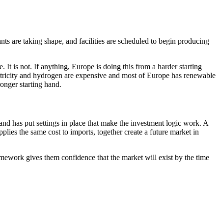
ts are taking shape, and facilities are scheduled to begin producing
 It is not. If anything, Europe is doing this from a harder starting
ectricity and hydrogen are expensive and most of Europe has renewable
 ‌‍‌‌‌ ‍‌​‍‌‌​ ​ ‌​‌​​‍‌‌​ ​ ‌​‌​​‍‌‌​ ​‍​ ​‍​ ‌‌‌‍​‍​ ‌‌‌‍​ ‌‍‌‍​ ​‍​ ​‌‌‍​‍​ ‌‍​ ‍​‌‍​ ​ ‌ ​‍‌‌​ ​‍​ ​‍​‍‌‌​ ‌‌‌​‌​​‍ ‍‌ ‌​‌‍‌‌‌ ‍​‌ ‌​​‍‌‍‌ ​​‌‍‌‌‌ ​‍‌ ​ ‌ ​​‌‍‌‌‌‍​ ‌ ‌​‌‍‍‌‌ ‌‍‌‍‌‌​ ‌‌ ​​‌ ‌‌‌‍​‍‌‍ ​‌‍‍‌‌ ​ ‌‍‍​‌‍‌‌‌‍‌​​‍​‍‌ ‌
and has put settings in place that make the investment logic work. A
pplies the same cost to imports, together create a future market in
amework gives them confidence that the market will exist by the time