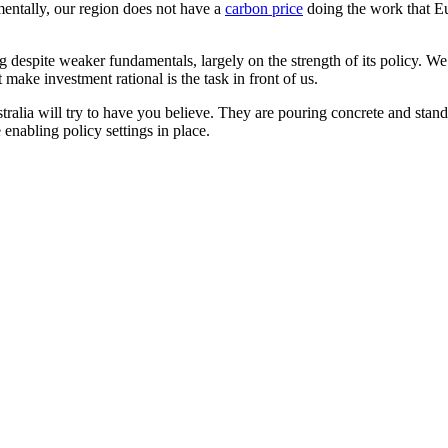
​ ​​​ ​‌​ ‌ ​‍ ‌​ ‌​‌‍​ ‌‍‌​​ ‍​​‍ ‌​ ‍‌‌‍‌‍‌‍‌​​ ‌ ​‍ ‌‌‍‌‍​ ​‍​ ‌ ​ ​ ​ ​‍​ ‍​​ ​​​ ‍‌​ ​​​ ‌ ‌‍‌‍‌‍​‌​‍‌‍‌ ‌​‌ ‍‌‌ ​​‌‍‌‌​ ‌‌‍ ‍‌‍‌‌‌ ‌ ‌ ​ ​‍‌‍‌ ​​‌‍​‌‌ ‌​‌‍‍​​ ‌‌‍​ ‌‍ ‌‍ ‍‌ ‌​‌‍‌‌‌‍ ‍‌ ‌​​‍‌‌​ ‌‌‌​​‍‌‌ ‌‍‍ ‌‍‌‌‌ ‍‌​‍‌‌​ ​ ‌​‌​​‍‌‌​ ​ ‌​‌​​‍‌‌​ ​‍​ ​‍​ ‌‍​ ‌ ‌‍​‍‌‍‌‍‌‍‌‌​ ‍​‌‍‌​‌‍‌‍​ ‍‌​ ‍‌​ ‌ ‌‍‌‌​‍‌‌​ ​‍​ ​‍​‍‌‌​ ‌‌‌​‌​​‍ ‍‌‍​ ‌‍‍​‌‍‍‌‌‍ ​‌‍‌​‌ ​‍‌‍‌‌‌‍ ‍​‍‌‌​ ‌‌‌​​‍‌‌ ‌‍‍ ‌‍‌‌‌ ‍‌​‍‌‌​ ​ ‌​‌​​‍‌‌​ ​ ‌​‌​​‍‌‌​ ​‍​ ​‍​ ‌​​ ​ ‌‍‌​​ ​​​ ‌ ​ ‌‌​ ‌ ​ ​​​ ‍‌‌‍‌‌​ ​ ​ ‌‌​‍‌‌​ ​‍​ ​‍​‍‌‌​ ‌‌‌​‌​​‍ ‍‌ ‌​‌‍‌‌‌ ‍​‌ ‌​​‍‌‍‌ ​​‌‍‌‌‌ ​‍‌ ​ ‌ ​​‌‍‌‌‌‍​ ‌ ‌​‌‍‍‌‌ ‌‍‌‍‌‌​ ‌‌ ​​‌ ‌‌‌‍​‍‌‍ ​‌‍‍‌‌ ​ ‌‍‍​‌‍‌‌‌‍‌​​‍​‍‌ ‌
carbon price​​​​‌ ‍ ​‍​‍‌‍ ‌ ​‍‌‍‍‌‌‍‌ ‌‍‍‌‌‍ ‍​‍​‍​ ‍‍​‍​‍‌ ​ ‌‍​‌‌‍ ‍‌‍‍‌‌ ‌​‌ ‍‌​‍ ‍‌‍‍‌‌‍ ​‍​‍​‍ ​​‍​‍‌‍‍​‌ ​‍‌‍‌‌‌‍‌‍​‍​‍​ ‍‍​‍​‍‌‍‍​‌ ‌​‌ ‌​‌ ​​​ ‍‍​‍ ​‍ ‌‍ ​‌‍ ‌‍​ ‌‍​‌‌‍ ​‌‍‍​‌‍ ‌ ​ ‌ ‌​​ ‍‍​ ​ ​ ​ ​ ​ ​ ​ ​‍ ‌‍‍‌‌‍ ‍‌ ‌​‌‍‌‌‌‍ ‍‌ ‌​​‍ ‌‍‌‌‌‍‌​‌‍‍‌‌ ‌​​‍ ‌‍ ‌‌‍ ‌‍‌​‌‍‌‌​ ‌‌ ​​‌ ​‍‌‍‌‌‌ ​ ‌‍‌‌‌‍ ‍‌ ‌​‌‍​‌‌ ‌​‌‍‍‌‌‍ ‌‍ ‍​ ‍ ‌‍‍‌‌‍‌​​ ‌​ ‌ ​ ‌‍​ ​ ​ ‌‌‌‍‌‌​ ​‌​ ‍​‌‍‌‍​‍ ‌‌‍‌‌​ ​​​ ​‌​ ‌ ​‍ ‌​ ‌​‌‍​ ‌‍‌​​ ‍​​‍ ‌​ ‍‌‌‍‌‍‌‍‌​​ ‌ ​‍ ‌‌‍‌‍​ ​‍​ ‌ ​ ​ ​ ​‍​ ‍​​ ​​​ ‍‌​ ​​​ ‌ ‌‍‌‍‌‍​‌​ ‍ ‌ ‌​‌ ‍‌‌ ​​‌‍‌‌​ ‌‌‍ ‍‌‍‌‌‌ ‌ ‌ ​ ​ ‍ ‌ ​​‌‍​‌‌ ‌​‌‍‍​​ ‌‌‍​ ‌‍ ‌‍ ‍‌ ‌​‌‍‌‌‌‍ ‍‌ ‌​​‍‌‌​ ‌‌‌​​‍‌‌ ‌‍‍ ‌‍‌‌‌ ‍‌​‍‌‌​ ​ ‌​‌​​‍‌‌​ ​ ‌​‌​​‍‌‌​ ​‍​ ​‍​ ‌‍​ ‌ ‌‍​‍‌‍‌‍‌‍‌‌​ ‍​‌‍‌​‌‍‌‍​ ‍‌​ ‍‌​ ‌ ‌‍‌‌​‍‌‌​ ​‍​ ​‍​‍‌‌​ ‌‌‌​‌​​‍ ‍‌‍​ ‌‍‍​‌‍‍‌‌‍ ​‌‍‌​‌ ​‍‌‍‌‌‌‍ ‍​‍‌‌​ ‌‌‌​​‍‌‌ ‌‍‍ ‌‍‌‌‌ ‍‌​‍‌‌​ ​ ‌​‌​​‍‌‌​ ​ ‌​‌​​‍‌‌​ ​‍​ ​‍‌‍‌​‌‍‌​​ ​‍​ ​‍​ ​‍​ ​ ​ ​ ​ ​ ​ ‍​‌‍​ ‌‍‌​‌‍​‌​‍‌‌​ ​‍​ ​‍​‍‌‌​ ‌‌‌​‌​​‍ ‍‌ ‌​‌‍‌‌‌ ‍​‌ ‌​​ ‌‍​‍‌‍​‌‌ ​ ‌‍‌‌‌‌‌‌‌ ​‍‌‍ ​​ ‌‌‍‍​‌ ‌​‌ ‌​‌ ​​​‍‌‌​ ​ ‌​​‌​‍‌‌​ ​‍‌​‌‍​‍‌‌​ ​‍‌​‌‍‌‍ ​‌‍ ‌‍​ ‌‍​‌‌‍ ​‌‍‍​‌‍ ‌ ​ ‌ ‌​​‍‌‌​ ​ ‌​​‌​ ​ ​ ​ ​ ​ ​ ​ ​‍‌‍‌‍‍‌‌‍‌​​ ‌​ ‌ ​ ‌‍​ ​ ​ ‌‌‌‍‌‌​ ​‌​ ‍​‌‍‌‍​‍ ‌‌‍‌‌​ ​​​ ​‌​ ‌ ​‍ ‌​ ‌​‌‍​ ‌‍‌​​ ‍​​‍ ‌​ ‍‌‌‍‌‍‌‍‌​​ ‌ ​‍ ‌‌‍‌‍​ ​‍​ ‌ ​ ​ ​ ​‍​ ‍​​ ​​​ ‍‌​ ​​​ ‌ ‌‍‌‍‌‍​‌​‍‌‍‌ ‌​‌ ‍‌‌ ​​‌‍‌‌​ ‌‌‍ ‍‌‍‌‌‌ ‌ ‌ ​ ​‍‌‍‌ ​​‌‍​‌‌ ‌​‌‍‍​​ ‌‌‍​ ‌‍ ‌‍ ‍‌ ‌​‌‍‌‌‌‍ ‍‌ ‌​​‍‌‌​ ‌‌‌​​‍‌‌ ‌‍‍ ‌‍‌‌‌ ‍‌​‍‌‌​ ​ ‌​‌​​‍‌‌​ ​ ‌​‌​​‍‌‌​ ​‍​ ​‍​ ‌‍​ ‌ ‌‍​‍‌‍‌‍‌‍‌‌​ ‍​‌‍‌​‌‍‌‍​ ‍‌​ ‍‌​ ‌ ‌‍‌‌​‍‌‌​ ​‍​ ​‍​‍‌‌​ ‌‌‌​‌​​‍ ‍‌‍​ ‌‍‍​‌‍‍‌‌‍ ​‌‍‌​‌ ​‍‌‍‌‌‌‍ ‍​‍‌‌​ ‌‌‌​​‍‌‌ ‌‍‍ ‌‍‌‌‌ ‍‌​‍‌‌​ ​ ‌​‌​​‍‌‌​ ​ ‌​‌​​‍‌‌​ ​‍​ ​‍‌‍‌​‌‍‌​​ ​‍​ ​‍​ ​‍​ ​ ​ ​ ​ ​ ​ ‍​‌‍​ ‌‍‌​‌‍​‌​‍‌‌​ ​‍​ ​‍​‍‌‌​ ‌‌‌​‌​​‍ ‍‌ ‌​‌‍‌‌‌ ‍​‌ ‌​​‍‌‍‌ ​​‌‍‌‌‌ ​‍‌ ​ ‌ ​​‌‍‌‌‌‍​ ‌ ‌​‌‍‍‌‌ ‌‍‌‍‌‌​ ‌‌ ​​‌ ‌‌‌‍​‍‌‍ ​‌‍‍‌‌ ​ ‌‍‍​‌‍‌‌‌‍‌​​‍​‍‌ ‌
doing the work that Eu
 despite weaker fundamentals, largely on the strength of its policy. We h
​​‍‌‌​ ​ ‌​​‌​‍‌‌​ ​‍‌​‌‍​‍‌‌​ ​‍‌​‌‍‌‍ ​‌‍ ‌‍​ ‌‍​‌‌‍ ​‌‍‍​‌‍ ‌ ​ ‌ ‌​​‍‌‌​ ​ ‌​​‌​ ​ ​ ​ ​ ​ ​ ​ ​‍‌‍‌‍‍‌‌‍‌​​ ‌​ ‌ ​ ‌‍​ ​ ​ ‌‌‌‍‌‌​ ​‌​ ‍​‌‍‌‍​‍ ‌‌‍‌‌​ ​​​ ​‌​ ‌ ​‍ ‌​ ‌​‌‍​ ‌‍‌​​ ‍​​‍ ‌​ ‍‌‌‍‌‍‌‍‌​​ ‌ ​‍ ‌‌‍‌‍​ ​‍​ ‌ ​ ​ ​ ​‍​ ‍​​ ​​​ ‍‌​ ​​​ ‌ ‌‍‌‍‌‍​‌​‍‌‍‌ ‌​‌ ‍‌‌ ​​‌‍‌‌​ ‌‌‍ ‍‌‍‌‌‌ ‌ ‌ ​ ​‍‌‍‌ ​​‌‍​‌‌ ‌​‌‍‍​​ ‌‌‍​ ‌‍ ‌‍ ‍‌ ‌​‌‍‌‌‌‍ ‍‌ ‌​​‍‌‌​ ‌‌‌​​‍‌‌ ‌‍‍ ‌‍‌‌‌ ‍‌​‍‌‌​ ​ ‌​‌​​‍‌‌​ ​ ‌​‌​​‍‌‌​ ​‍​ ​‍​ ‌‍​ ‍‌‌‍​‌‌‍‌‍​ ​‍​ ​‌‌‍‌​‌‍‌​​ ‌‌​ ‌ ‌‍​‍​ ​‍​‍‌‌​ ​‍​ ​‍​‍‌‌​ ‌‌‌​‌​​‍ ‍‌‍​ ‌‍‍​‌‍‍‌‌‍ ​‌‍‌​‌ ​‍‌‍‌‌‌‍ ‍​‍‌‌​ ‌‌‌​​‍‌‌ ‌‍‍ ‌‍‌‌‌ ‍‌​‍‌‌​ ​ ‌​‌​​‍‌‌​ ​ ‌​‌​​‍‌‌​ ​‍​ ​‍​ ‍​​ ​‍‌‍‌‌​ ‍‌​ ‌‍​ ​‍​ ‍​​ ‌‌​ ​ ​ ‌ ​ ‌‌​ ​‌​‍‌‌​ ​‍​ ​‍​‍‌‌​ ‌‌‌​‌​​‍ ‍‌ ‌​‌‍‌‌‌ ‍​‌ ‌​​‍‌‍‌ ​​‌‍‌‌‌ ​‍‌ ​ ‌ ​​‌‍‌‌‌‍​ ‌ ‌​‌‍‍‌‌ ‌‍‌‍‌‌​ ‌‌ ​​‌ ‌‌‌‍​‍‌‍ ​‌‍‍‌‌ ​ ‌‍‍​‌‍‌‌‌‍‌​​‍​‍‌ ‌
stralia will try to have you believe. They are pouring concrete and stand
​ ‍​​‍ ‌​ ‍‌‌‍‌‍‌‍‌​​ ‌ ​‍ ‌‌‍‌‍​ ​‍​ ‌ ​ ​ ​ ​‍​ ‍​​ ​​​ ‍‌​ ​​​ ‌ ‌‍‌‍‌‍​‌​‍‌‍‌ ‌​‌ ‍‌‌ ​​‌‍‌‌​ ‌‌‍ ‍‌‍‌‌‌ ‌ ‌ ​ ​‍‌‍‌ ​​‌‍​‌‌ ‌​‌‍‍​​ ‌‌‍​ ‌‍ ‌‍ ‍‌ ‌​‌‍‌‌‌‍ ‍‌ ‌​​‍‌‌​ ‌‌‌​​‍‌‌ ‌‍‍ ‌‍‌‌‌ ‍‌​‍‌‌​ ​ ‌​‌​​‍‌‌​ ​ ‌​‌​​‍‌‌​ ​‍​ ​‍‌‍​‌​ ​​‌‍‌​​ ​‍​ ‌‍​ ‌‍​ ​‍​ ‍​‌‍‌​‌‍​‌​ ​‍‌‍‌‌​‍‌‌​ ​‍​ ​‍​‍‌‌​ ‌‌‌​‌​​‍ ‍‌‍​ ‌‍‍​‌‍‍‌‌‍ ​‌‍‌​‌ ​‍‌‍‌‌‌‍ ‍​‍‌‌​ ‌‌‌​​‍‌‌ ‌‍‍ ‌‍‌‌‌ ‍‌​‍‌‌​ ​ ‌​‌​​‍‌‌​ ​ ‌​‌​​‍‌‌​ ​‍​ ​‍‌‍​ ​ ‌‌​ ​‍‌‍‌​​ ‌​​ ​​​ ​‌‌‍‌‍​ ​‍‌‍‌‍​ ‌ ​ ‌‍​‍‌‌​ ​‍​ ​‍​‍‌‌​ ‌‌‌​‌​​‍ ‍‌ ‌​‌‍‌‌‌ ‍​‌ ‌​​‍‌‍‌ ​​‌‍‌‌‌ ​‍‌ ​ ‌ ​​‌‍‌‌‌‍​ ‌ ‌​‌‍‍‌‌ ‌‍‌‍‌‌​ ‌‌ ​​‌ ‌‌‌‍​‍‌‍ ​‌‍‍‌‌ ​ ‌‍‍​‌‍‌‌‌‍‌​​‍​‍‌ ‌