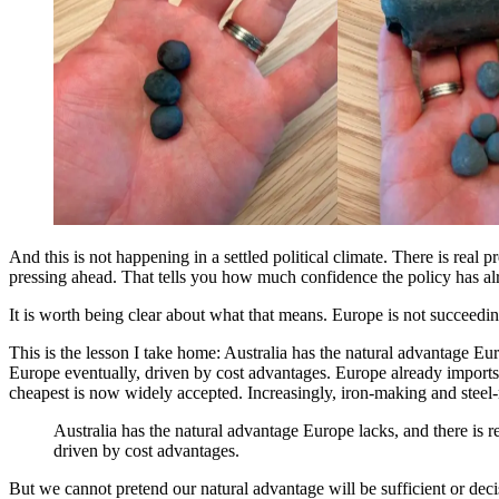
And this is not happening in a settled political climate. There is real 
pressing ahead. That tells you how much confidence the policy has already created.​​​​‌ ‍ ​‍​‍‌‍ ‌ ​‍‌‍‍‌‌‍‌ ‌‍‍‌‌‍ ‍​‍​‍​ ‍‍​‍​‍‌ ​ ‌‍​‌‌‍ ‍‌‍‍‌‌ ‌​‌ ‍‌​‍ ‍‌‍‍‌‌‍ ​‍​‍​‍ ​​‍​‍‌‍‍​‌ ​‍‌‍‌‌‌‍‌‍​‍​‍​ ‍‍​‍​‍‌‍‍​‌ ‌​‌ ‌​‌ ​​​ ‍‍​‍ ​‍ ‌‍ ​‌‍ ‌‍​ ‌‍​‌‌‍ ​‌‍‍​‌‍ ‌ ​ ‌ ‌​​ ‍‍​ ​ ​ ​ ​ ​ ​ ​ ​‍ ‌‍‍‌‌‍ ‍‌ ‌​‌‍‌‌‌‍ ‍‌ ‌​​‍ ‌‍‌‌‌‍‌​‌‍‍‌‌ ‌​​‍ ‌‍ ‌‌‍ ‌‍‌​‌‍‌‌​ ‌‌ ​​‌ ​‍‌‍‌‌‌ ​ ‌‍‌‌‌‍ ‍‌ ‌​‌‍​‌‌ ‌​‌‍‍‌‌‍ ‌‍ ‍​ ‍ ‌‍‍‌‌‍‌​​ ‌​ ‌ ​ ‌‍​ ​ ​ ‌‌‌‍‌‌​ ​‌​ ‍​‌‍‌‍​‍ ‌‌‍‌‌​ ​​​ ​‌​ ‌ ​‍ ‌​ ‌​‌‍​ ‌‍‌​​ ‍​​‍ ‌​ ‍‌‌‍‌‍‌‍‌​​ ‌ ​‍ ‌‌‍‌‍​ ​‍​ ‌ ​ ​ ​ ​‍​ ‍​​ ​​​ ‍‌​ ​​​ ‌ ‌‍‌‍‌‍​‌​ ‍ ‌ ‌​‌ ‍‌‌ ​​‌‍‌‌​ ‌‌‍ ‍‌‍‌‌‌ ‌ ‌ ​ ​ ‍ ‌ ​​‌‍​‌‌ ‌​‌‍‍​​ ‌‌‍​ ‌‍ ‌‍ ‍‌ ‌​‌‍‌‌‌‍ ‍‌ ‌​​‍‌‌​ ‌‌‌​​‍‌‌ ‌‍‍ ‌‍‌‌‌ ‍‌​‍‌‌​ ​ ‌​‌​​‍‌‌​ ​ ‌​‌​​‍‌‌​ ​‍​ ​‍​ ‌ ​ ‌​‌‍‌‍​ ‌‍​ ‌ ‌‍‌​​ ​‌​ ‌‌​ ‍​​ ‍‌​ ​‍‌‍​ ​‍‌‌​ ​‍​ ​‍​‍‌‌​ ‌‌‌​‌​​‍ ‍‌‍​ ‌‍‍​‌‍‍‌‌‍ ​‌‍‌​‌ ​‍‌‍‌‌‌‍ ‍​‍‌‌​ ‌‌‌​​‍‌‌ ‌‍‍ ‌‍‌‌‌ ‍‌​‍‌‌​ ​ ‌​‌​​‍‌‌​ ​ ‌​‌​​‍‌‌​ ​‍​ ​‍‌‍​‌‌‍​ ​ ​‌​ ‌‍‌‍‌​​ ‌​‌‍‌​​ ‌‍‌‍‌‌‌‍​ ‌‍​ ​ ‌‍​‍‌‌​ ​‍​ ​‍​‍‌‌​ ‌‌‌​‌​​‍ ‍‌ ‌​‌‍‌‌‌ ‍​‌ ‌​​ ‌‍​‍‌‍​‌‌ ​ ‌‍‌‌‌‌‌‌‌ ​‍‌‍ ​​ ‌‌‍‍​‌ ‌​‌ ‌​‌ ​​​‍‌‌​ ​ ‌​​‌​‍‌‌​ ​‍‌​‌‍​‍‌‌​ ​‍‌​‌‍‌‍ ​‌‍ ‌‍​ ‌‍​‌‌‍ ​‌‍‍​‌‍ ‌ ​ ‌ ‌​​‍‌‌​ ​ ‌​​‌​ ​ ​ ​ ​ ​ ​ ​ ​‍‌‍‌‍‍‌‌‍‌​​ ‌​ ‌ ​ ‌‍​ ​ ​ ‌‌‌‍‌‌​ ​‌​ ‍​‌‍‌‍​‍ ‌‌‍‌‌​ ​​​ ​‌​ ‌ ​‍ ‌​ ‌​‌‍​ ‌‍‌​​ ‍​​‍ ‌​ ‍‌‌‍‌‍‌‍‌​​ ‌ ​‍ ‌‌‍‌‍​ ​‍​ ‌ ​ ​ ​ ​‍​ ‍​​ ​​​ ‍‌​ ​​​ ‌ ‌‍‌‍‌‍​‌​‍‌‍‌ ‌​‌ ‍‌‌ ​​‌‍‌‌​ ‌‌‍ ‍‌‍‌‌‌ ‌ ‌ ​ ​‍‌‍‌ ​​‌‍​‌‌ ‌​‌‍‍​​ ‌‌‍​ ‌‍ ‌‍ ‍‌ ‌​‌‍‌‌‌‍ ‍‌ ‌​​‍‌‌​ ‌‌‌​​‍‌‌ ‌‍‍ ‌‍‌‌‌ ‍‌​‍‌‌​ ​ ‌​‌​​‍‌‌​ ​ ‌​‌​​‍‌‌​ ​‍​ ​‍​ ‌ ​ ‌​‌‍‌‍​ ‌‍​ ‌ ‌‍‌​​ ​‌​ ‌‌​ ‍​​ ‍‌​ ​‍‌‍​ ​‍‌‌​ ​‍​ ​‍​‍‌‌​ ‌
It is worth being clear about what that means. Europe is not succeeding because the economics are already easy. It is succeeding because policy has been designed to make hard economics work over time.​​​​‌ ‍ ​‍​‍‌‍ ‌ ​‍‌‍‍‌‌‍‌ ‌‍‍‌‌‍ ‍​‍​‍​ ‍‍​‍​‍‌ ​ ‌‍​‌‌‍ ‍‌‍‍‌‌ ‌​‌ ‍‌​‍ ‍‌‍‍‌‌‍ ​‍​‍​‍ ​​‍​‍‌‍‍​‌ ​‍‌‍‌‌‌‍‌‍​‍​‍​ ‍‍​‍​‍‌‍‍​‌ ‌​‌ ‌​‌ ​​​ ‍‍​‍ ​‍ ‌‍ ​‌‍ ‌‍​ ‌‍​‌‌‍ ​‌‍‍​‌‍ ‌ ​ ‌ ‌​​ ‍‍​ ​ ​ ​ ​ ​ ​ ​ ​‍ ‌‍‍‌‌‍ ‍‌ ‌​‌‍‌‌‌‍ ‍‌ ‌​​‍ ‌‍‌‌‌‍‌​‌‍‍‌‌ ‌​​‍ ‌‍ ‌‌‍ ‌‍‌​‌‍‌‌​ ‌‌ ​​‌ ​‍‌‍‌‌‌ ​ ‌‍‌‌‌‍ ‍‌ ‌​‌‍​‌‌ ‌​‌‍‍‌‌‍ ‌‍ ‍​ ‍ ‌‍‍‌‌‍‌​​ ‌​ ‌ ​ ‌‍​ ​ ​ ‌‌‌‍‌‌​ ​‌​ ‍​‌‍‌‍​‍ ‌‌‍‌‌​ ​​​ ​‌​ ‌ ​‍ ‌​ ‌​‌‍​ ‌‍‌​​ ‍​​‍ ‌​ ‍‌‌‍‌‍‌‍‌​​ ‌ ​‍ ‌‌‍‌‍​ ​‍​ ‌ ​ ​ ​ ​‍​ ‍​​ 
This is the lesson I take home: Australia has the natural advantage Eu
Europe eventually, driven by cost advantages. Europe already imports o
cheapest is now widely accepted. Increasingly, iron-making and steel-making can be separated, and it is the iron-making step that can move to where the energy is.​​​​‌ ‍ ​‍​‍‌‍ ‌ ​‍‌‍‍‌‌‍‌ ‌‍‍‌‌‍ ‍​‍​‍​ ‍‍​‍​‍‌ ​ ‌‍​‌‌‍ ‍‌‍‍‌‌ ‌​‌ ‍‌​‍ ‍‌‍‍‌‌‍ ​‍​‍​‍ ​​‍​‍‌‍‍​‌ ​‍‌‍‌‌‌‍‌‍​‍​‍​ ‍‍​‍​‍‌‍‍​‌ ‌​‌ ‌​‌ ​​​ ‍‍​‍ ​‍ ‌‍ ​‌‍ ‌‍​ ‌‍​‌‌‍ ​‌‍‍​‌‍ ‌ ​ ‌ ‌​​ ‍‍​ ​ ​ ​ ​ ​ ​ ​ ​‍ ‌‍‍‌‌‍ ‍‌ ‌​‌‍‌‌‌‍ ‍‌ ‌​​‍ ‌‍‌‌‌‍‌​‌‍‍‌‌ ‌​​‍ ‌‍ ‌‌‍ ‌‍‌​‌‍‌‌​ ‌‌ ​​‌ ​‍‌‍‌‌‌ ​ ‌‍‌‌‌‍ ‍‌ ‌​‌‍​‌‌ ‌​‌‍‍‌‌‍ ‌‍ ‍​ ‍ ‌‍‍‌‌‍‌​​ ‌​ ‌ ​ ‌‍​ ​ ​ ‌‌‌‍‌‌​ ​‌​ ‍​‌‍‌‍​‍ ‌‌‍‌‌​ ​​​ ​‌​ ‌ ​‍ ‌​ ‌​‌‍​ ‌‍‌​​ ‍​​‍ ‌​ ‍‌‌‍‌‍‌‍‌​​ ‌ ​‍ ‌‌‍‌‍​ ​‍​ ‌ ​ ​ ​ ​‍​ ‍​​ ​​​ ‍‌​ ​​​ ‌ ‌‍‌‍‌‍​‌​ ‍ ‌ ‌​‌ ‍‌‌ ​​‌‍‌‌​ ‌‌‍ ‍‌‍‌‌‌ ‌ ‌ ​ ​ ‍ ‌ ​​‌‍​‌‌ ‌​‌‍‍​​ ‌‌‍​ ‌‍ ‌‍ ‍‌ ‌​‌‍‌‌‌‍ ‍‌ ‌​​‍‌‌​ ‌‌‌​​‍‌‌ ‌‍‍ ‌‍‌‌‌ ‍‌​‍‌‌​ ​ ‌​‌​​‍‌‌​ ​ ‌​‌​​‍‌‌​ ​‍​ ​‍‌‍​‌‌‍‌‍‌‍‌​​ 
Australia has the natural advantage Europe lacks, and there is 
driven by cost advantages.​​​​‌ ‍ ​‍​‍‌‍ ‌ ​‍‌‍‍‌‌‍‌ ‌‍‍‌‌‍ ‍​‍​‍​ ‍‍​‍​‍‌ ​ ‌‍​‌‌‍ ‍‌‍‍‌‌ ‌​‌ ‍‌​‍ ‍‌‍‍‌‌‍ ​‍​‍​‍ ​​‍​‍‌‍‍​‌ ​‍‌‍‌‌‌‍‌‍​‍​‍​ ‍‍​‍​‍‌‍‍​‌ ‌​‌ ‌​‌ ​​​ ‍‍​‍ ​‍ ‌‍ ​‌‍ ‌‍​ ‌‍​‌‌‍ ​‌‍‍​‌‍ ‌ ​ ‌ ‌​​ ‍‍​ ​ ​ ​ ​ ​ ​ ​ ​‍ ‌‍‍‌‌‍ ‍‌ ‌​‌‍‌‌‌‍ ‍‌ ‌​​‍ ‌‍‌‌‌‍‌​‌‍‍‌‌ ‌​​‍ ‌‍ ‌‌‍ ‌‍‌​‌‍‌‌​ ‌‌ ​​‌ ​‍‌‍‌‌‌ ​ ‌‍‌‌‌‍ ‍‌ ‌​‌‍​‌‌ ‌​‌‍‍‌‌‍ ‌‍ ‍​ ‍ ‌‍‍‌‌‍‌​​ ‌​ ‌ ​ ‌‍​ ​ ​ ‌‌‌‍‌‌​ ​‌​ ‍​‌‍‌‍​‍ ‌‌‍‌‌​ ​​​ ​‌​ ‌ ​‍ ‌​ ‌​‌‍​ ‌‍‌​​ ‍​​‍ ‌​ ‍‌‌‍‌‍‌‍‌​​ ‌ ​‍ ‌‌‍‌‍​ ​‍​ ‌ ​ ​ ​ ​‍​ ‍​​ ​​​ ‍‌​ ​​​ ‌ ‌‍‌‍‌‍​‌​ ‍ ‌ ‌​‌ ‍‌‌ ​​‌‍‌‌​ ‌‌‍ ‍‌‍‌‌‌ ‌ ‌ ​ ​ ‍ ‌ ​​‌‍​‌‌ ‌​‌‍‍​​ ‌‌‍​ ‌‍ ‌‍ ‍‌ ‌​‌‍‌‌‌‍ ‍‌ ‌​​‍‌‌​ ‌‌‌​​‍‌‌ ‌‍‍ ‌‍‌‌‌ ‍‌​‍‌‌​ ​ ‌​‌​​‍‌‌​ ​ ‌​‌​​‍‌‌​ ​‍​ ​‍‌‍​‌‌‍​‍‌‍​‌​ ‌‌​ ​​​ ‌‌‌‍‌​‌‍​‍​ ‍​​ ​‍‌‍‌​​ ‍​​‍‌‌​ ​‍​ ​‍​‍‌‌​ ‌‌‌​‌​​‍ ‍‌ ​‌‌ ‌‌‌‍ ‌ ‌​‌‍‌‌​‍‌‌​ ‌‌‌​​‍‌‌ ‌‍‍ ‌‍‌‌‌ ‍‌​‍‌‌​ ​ ‌​‌​​‍‌‌​ ​ ‌​‌​​‍‌‌​ ​‍​ ​‍‌‍​‌‌‍‌‍‌‍‌​​ ‌‍​ ‍​‌‍‌‍​ ‌ ‌‍​ ‌‍​‍‌‍‌‍‌‍​‌‌‍‌‍​‍‌‌​ ​‍​ ​‍​‍‌‌​ ‌‌‌​‌​​‍ ‍‌‍​ ‌‍‍​‌‍‍‌‌‍ ​‌‍‌​‌ ​‍‌‍‌‌‌‍ ‍​‍‌‌​ ‌‌‌​​‍‌‌ ‌‍‍ ‌‍‌‌‌ ‍‌​‍‌‌​ ​ ‌​‌​​‍‌‌​ ​ ‌​‌​​‍‌‌​ ​‍​ ​‍​ ​‌​ ​ ​ ‍​‌‍​‍​ ​‍‌‍‌‌‌‍​‌​ ‍​​ ​‌​ ​‌​ ‌ ​ ​​​‍‌‌​ ​‍​ ​‍​‍‌‌​ ‌‌‌​‌​​‍ ‍‌ ‌​‌‍‌‌‌ ‍​‌ ‌​​ ‌‍​‍‌‍​‌‌ ​ ‌‍‌‌‌‌‌‌‌ ​‍‌‍ ​​ ‌‌‍‍​‌ ‌​‌ ‌​‌ ​​​‍‌‌​ ​ ‌​​‌​‍‌‌​ ​‍‌​‌‍​‍‌‌​ ​‍‌​‌‍‌‍ ​‌‍ ‌‍​ ‌‍​‌‌‍ ​‌‍‍​‌‍ ‌ ​ ‌ ‌​​‍‌‌​ ​ ‌​​‌​ ​ ​ ​ ​ ​ ​ ​ ​‍‌‍‌‍‍‌‌‍‌​​ ‌​ ‌ ​ ‌‍​ ​ ​ ‌‌‌‍‌‌​ ​‌​ ‍​‌‍‌‍​‍ ‌‌‍‌‌​ ​​​ ​‌​ ‌ ​‍ ‌​ ‌​‌‍​ ‌‍‌​​ ‍​​‍ ‌​ ‍‌‌‍‌‍‌‍‌​​ ‌ ​‍ ‌‌‍‌‍​ ​‍​ ‌ ​ ​ ​ ​‍​ ‍​​ ​​​ ‍‌​ ​​​ ‌ ‌‍‌‍‌‍​‌​‍‌‍‌ ‌​‌ ‍‌‌ ​​‌‍‌‌​ ‌‌‍ ‍‌‍‌‌‌ ‌ ‌ ​ ​‍‌‍‌ ​​‌‍​‌‌ ‌​‌‍‍​​ ‌‌‍​ ‌‍ ‌‍ ‍‌ ‌​‌‍‌‌‌‍ ‍‌ ‌​​‍‌‌​ ‌‌‌​​‍‌‌ ‌‍‍ ‌‍‌‌‌ ‍‌​‍‌‌​ ​ ‌​‌​​‍‌‌​ ​ ‌​‌​​‍‌‌​ ​‍​ ​‍‌‍​‌‌‍​‍‌‍​‌​ ‌‌​ ​​​ ‌‌‌‍‌​‌‍​‍​ ‍​​ ​‍‌‍‌​​ ‍​​‍‌‌​ ​‍​ ​‍​‍‌‌​ ‌‌‌​‌​​‍ ‍‌ ​‌‌ ‌‌‌‍ ‌ ‌​‌‍‌‌​‍‌‌​ ‌‌‌​​‍‌‌ ‌‍‍ ‌‍‌‌‌ ‍‌​‍‌‌​ ​ ‌​‌​​‍‌‌​ ​ ‌​‌​​‍‌‌​ ​‍​ ​‍‌‍​‌‌‍‌‍‌‍‌​​ ‌‍​ ‍​‌‍‌‍​ ‌ ‌‍​ ‌‍​‍‌‍‌‍‌‍​‌‌‍‌‍​‍‌‌​ ​‍​ ​‍​‍‌‌​ ‌‌‌​‌​​‍ ‍‌‍​ ‌‍‍​‌‍‍‌‌‍ ​‌‍‌​‌ ​‍‌‍‌‌‌‍ ‍​‍‌‌​ ‌‌‌​​‍‌‌ ‌‍‍ ‌‍‌‌‌ ‍‌​‍‌‌​ ​ ‌​‌​​‍‌‌​ ​ ‌​‌​​‍‌‌​ ​‍​ ​‍​ ​‌​ ​ ​ ‍​‌‍​‍​ ​‍‌‍‌‌‌‍​‌​ ‍​​ ​‌​ ​‌​ ‌ ​ ​​​‍‌‌​ ​‍​ ​‍​‍‌‌​ ‌‌‌​‌​​‍ ‍‌ ‌​‌‍‌‌‌ ‍​‌ ‌​​‍‌‍‌ ​​‌‍‌‌‌ ​‍‌ ​ ‌ ​​‌‍‌‌‌‍​ ‌ ‌​‌‍‍‌‌ ‌‍‌‍‌‌​ ‌‌ ​​‌ ‌‌‌‍​‍‌‍ ​‌‍‍‌‌ ​ ‌‍‍​‌‍‌‌‌‍‌​​‍​‍‌ ‌
But we cannot pretend our natural advantage will be sufficient or deci