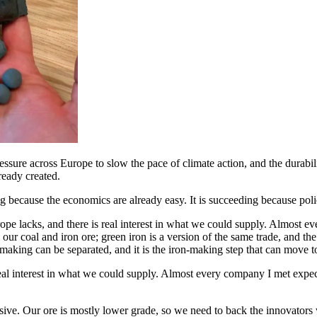
pressure across Europe to slow the pace of climate action, and the durabil
‌‌​‌​​‍ ‍‌‍​ ‌‍‍​‌‍‍‌‌‍ ​‌‍‌​‌ ​‍‌‍‌‌‌‍ ‍​‍‌‌​ ‌‌‌​​‍‌‌ ‌‍‍ ‌‍‌‌‌ ‍‌​‍‌‌​ ​ ‌​‌​​‍‌‌​ ​ ‌​‌​​‍‌‌​ ​‍​ ​‍‌‍​‌‌‍​ ​ ​‌​ ‌‍‌‍‌​​ ‌​‌‍‌​​ ‌‍‌‍‌‌‌‍​ ‌‍​ ​ ‌‍​‍‌‌​ ​‍​ ​‍​‍‌‌​ ‌‌‌​‌​​‍ ‍‌ ‌​‌‍‌‌‌ ‍​‌ ‌​​‍‌‍‌ ​​‌‍‌‌‌ ​‍‌ ​ ‌ ​​‌‍‌‌‌‍​ ‌ ‌​‌‍‍‌‌ ‌‍‌‍‌‌​ ‌‌ ​​‌ ‌‌‌‍​‍‌‍ ​‌‍‍‌‌ ​ ‌‍‍​‌‍‌‌‌‍‌​​‍​‍‌ ‌
​​​ ‍‌​ ​​​ ‌ ‌‍‌‍‌‍​‌​ ‍ ‌ ‌​‌ ‍‌‌ ​​‌‍‌‌​ ‌‌‍ ‍‌‍‌‌‌ ‌ ‌ ​ ​ ‍ ‌ ​​‌‍​‌‌ ‌​‌‍‍​​ ‌‌‍​ ‌‍ ‌‍ ‍‌ ‌​‌‍‌‌‌‍ ‍‌ ‌​​‍‌‌​ ‌‌‌​​‍‌‌ ‌‍‍ ‌‍‌‌‌ ‍‌​‍‌‌​ ​ ‌​‌​​‍‌‌​ ​ ‌​‌​​‍‌‌​ ​‍​ ​‍​ ‍​​ ‌ ‌‍‌‍​ ‍‌​ ‍​​ ​ ​ ‍‌‌‍​ ​ ​‍‌‍​ ​ ​​​ ​‌​‍‌‌​ ​‍​ ​‍​‍‌‌​ ‌‌‌​‌​​‍ ‍‌‍​ ‌‍‍​‌‍‍‌‌‍ ​‌‍‌​‌ ​‍‌‍‌‌‌‍ ‍​‍‌‌​ ‌‌‌​​‍‌‌ ‌‍‍ ‌‍‌‌‌ ‍‌​‍‌‌​ ​ ‌​‌​​‍‌‌​ ​ ‌​‌​​‍‌‌​ ​‍​ ​‍​ ‌‍​ ‍‌‌‍​ ​ ‌ ‌‍​‍​ ​‌​ ​ ​ ‌‌​ ​‍​ ‍‌​ ‍​​ ‌‌​‍‌‌​ ​‍​ ​‍​‍‌‌​ ‌‌‌​‌​​‍ ‍‌ ‌​‌‍‌‌‌ ‍​‌ ‌​​ ‌‍​‍‌‍​‌‌ ​ ‌‍‌‌‌‌‌‌‌ ​‍‌‍ ​​ ‌‌‍‍​‌ ‌​‌ ‌​‌ ​​​‍‌‌​ ​ ‌​​‌​‍‌‌​ ​‍‌​‌‍​‍‌‌​ ​‍‌​‌‍‌‍ ​‌‍ ‌‍​ ‌‍​‌‌‍ ​‌‍‍​‌‍ ‌ ​ ‌ ‌​​‍‌‌​ ​ ‌​​‌​ ​ ​ ​ ​ ​ ​ ​ ​‍‌‍‌‍‍‌‌‍‌​​ ‌​ ‌ ​ ‌‍​ ​ ​ ‌‌‌‍‌‌​ ​‌​ ‍​‌‍‌‍​‍ ‌‌‍‌‌​ ​​​ ​‌​ ‌ ​‍ ‌​ ‌​‌‍​ ‌‍‌
rope lacks, and there is real interest in what we could supply. Almost e
ur coal and iron ore; green iron is a version of the same trade, and th
‌‍​ ‍​‌‍‌‍​ ‌ ‌‍​ ‌‍​‍‌‍‌‍‌‍​‌‌‍‌‍​‍‌‌​ ​‍​ ​‍​‍‌‌​ ‌‌‌​‌​​‍ ‍‌‍​ ‌‍‍​‌‍‍‌‌‍ ​‌‍‌​‌ ​‍‌‍‌‌‌‍ ‍​‍‌‌​ ‌‌‌​​‍‌‌ ‌‍‍ ‌‍‌‌‌ ‍‌​‍‌‌​ ​ ‌​‌​​‍‌‌​ ​ ‌​‌​​‍‌‌​ ​‍​ ​‍​ ​‌​ ​ ​ ‍​‌‍​‍​ ​‍‌‍‌‌‌‍​‌​ ‍​​ ​‌​ ​‌​ ‌ ​ ​​​‍‌‌​ ​‍​ ​‍​‍‌‌​ ‌‌‌​‌​​‍ ‍‌ ‌​‌‍‌‌‌ ‍​‌ ‌​​ ‌‍​‍‌‍​‌‌ ​ ‌‍‌‌‌‌‌‌‌ ​‍‌‍ ​​ ‌‌‍‍​‌ ‌​‌ ‌​‌ ​​​‍‌‌​ ​ ‌​​‌​‍‌‌​ ​‍‌​‌‍​‍‌‌​ ​‍‌​‌‍‌‍ ​‌‍ ‌‍​ ‌‍​‌‌‍ ​‌‍‍​‌‍ ‌ ​ ‌ ‌​​‍‌‌​ ​ ‌​​‌​ ​ ​ ​ ​ ​ ​ ​ ​‍‌‍‌‍‍‌‌‍‌​​ ‌​ ‌ ​ ‌‍​ ​ ​ ‌‌‌‍‌‌​ ​‌​ ‍​‌‍‌‍​‍ ‌‌‍‌‌​ ​​​ ​‌​ ‌ ​‍ ‌​ ‌​‌‍​ ‌‍‌​​ ‍​​‍ ‌​ ‍‌‌‍‌‍‌‍‌​​ ‌ ​‍ ‌‌‍‌‍​ ​‍​ ‌ ​ ​ ​ ​‍​ ‍​​ ​​​ ‍‌​ ​​​ ‌ ‌‍‌‍‌‍​‌​‍‌‍‌ ‌​‌ ‍‌‌ ​​‌‍‌‌​ ‌‌‍ ‍‌‍‌‌‌ ‌ ‌ ​ ​‍‌‍‌ ​​‌‍​‌‌ ‌​‌‍‍​​ ‌‌‍​ ‌‍ ‌‍ ‍‌ ‌​‌‍‌‌‌‍ ‍‌ ‌​​‍‌‌​ ‌‌‌​​‍‌‌ ‌‍‍ ‌‍‌‌‌ ‍‌​‍‌‌​ ​ ‌​‌​​‍‌‌​ ​ ‌​‌​​‍‌‌​ ​‍​ ​‍‌‍​‌‌‍‌‍‌‍‌​​ ‌‍​ ‍​‌‍‌‍​ ‌ ‌‍​ ‌‍​‍‌‍‌‍‌‍​‌‌‍‌‍​‍‌‌​ ​‍​ ​‍​‍‌‌​ ‌‌‌​‌​​‍ ‍‌‍​ ‌‍‍​‌‍‍‌‌‍ ​‌‍‌​‌ ​‍‌‍‌‌‌‍ ‍​‍
real interest in what we could supply. Almost every company I met expec
sive. Our ore is mostly lower grade, so we need to back the innovators 