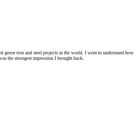
d green iron and steel projects in the world. I went to understand how
 ‌‌‍​ ‌‍ ‌‍ ‍‌ ‌​‌‍‌‌‌‍ ‍‌ ‌​​‍‌‌​ ‌‌‌​​‍‌‌ ‌‍‍ ‌‍‌‌‌ ‍‌​‍‌‌​ ​ ‌​‌​​‍‌‌​ ​ ‌​‌​​‍‌‌​ ​‍​ ​‍‌‍‌‍​ ‍​‌‍‌‌​ ‌‌​ ‍‌​ ‌‌​ ​ ​ ​​​ ‍‌​ ​​​ ​​​ ​‍​‍‌‌​ ​‍​ ​‍​‍‌‌​ ‌‌‌​‌​​‍ ‍‌‍​ ‌‍‍​‌‍‍‌‌‍ ​‌‍‌​‌ ​‍‌‍‌‌‌‍ ‍​‍‌‌​ ‌‌‌​​‍‌‌ ‌‍‍ ‌‍‌‌‌ ‍‌​‍‌‌​ ​ ‌​‌​​‍‌‌​ ​ ‌​‌​​‍‌‌​ ​‍​ ​‍​ ‍‌​ ‌‍​ ​‌​ ‍‌​ ‍‌‌‍​‌​ ‌‌​ ​‍​ ​‍​ ​ ​ ​‌​ ‌​​‍‌‌​ ​‍​ ​‍​‍‌‌​ ‌‌‌​‌​​‍ ‍‌ ‌​‌‍‌‌‌ ‍​‌ ‌​​‍‌‍‌ ​​‌‍‌‌‌ ​‍‌ ​ ‌ ​​‌‍‌‌‌‍​ ‌ ‌​‌‍‍‌‌ ‌‍‌‍‌‌​ ‌‌ ​​‌ ‌‌‌‍​‍‌‍ ​‌‍‍‌‌ ​ ‌‍‍​‌‍‌‌‌‍‌​​‍​‍‌ ‌