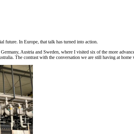
‌‍‍​‌ ‌​‌ ‌​‌ ​​​‍‌‌​ ​ ‌​​‌​‍‌‌​ ​‍‌​‌‍​‍‌‌​ ​‍‌​‌‍‌‍ ​‌‍ ‌‍​ ‌‍​‌‌‍ ​‌‍‍​‌‍ ‌ ​ ‌ ‌​​‍‌‌​ ​ ‌​​‌​ ​ ​ ​ ​ ​ ​ ​ ​‍‌‍‌‍‍‌‌‍‌​​ ‌​ ‌ ​ ‌‍​ ​ ​ ‌‌‌‍‌‌​ ​‌​ ‍​‌‍‌‍​‍ ‌‌‍‌‌​ ​​​ ​‌​ ‌ ​‍ ‌​ ‌​‌‍​ ‌‍‌​​ ‍​​‍ ‌​ ‍‌‌‍‌‍‌‍‌​​ ‌ ​‍ ‌‌‍‌‍​ ​‍​ ‌ ​ ​ ​ ​‍​ ‍​​ ​​​ ‍‌​ ​​​ ‌ ‌‍‌‍‌‍​‌​‍‌‍‌ ‌​‌ ‍‌‌ ​​‌‍‌‌​ ‌‌‍ ‍‌‍‌‌‌ ‌ ‌ ​ ​‍‌‍‌ ​​‌‍​‌‌ ‌​‌‍‍​​ ‌‌‍​ ‌‍ ‌‍ ‍‌ ‌​‌‍‌‌‌‍ ‍‌ ‌​​‍‌‌​ ‌‌‌​​‍‌‌ ‌‍‍ ‌‍‌‌‌ ‍‌​‍‌‌​ ​ ‌​‌​​‍‌‌​ ​ ‌​‌​​‍‌‌​ ​‍​ ​‍​ ‌‌‌‍‌‌​ ‍​‌‍​‌‌‍‌‍​ ‌‌​ ‌‍​ ​‌​ ‌‍​ ‌ ​ ‍‌​ ​‍​‍‌‌​ ​‍​ ​‍​‍‌‌​ ‌‌‌​‌​​‍ ‍‌‍​ ‌‍‍​‌‍‍‌‌‍ ​‌‍‌​‌ ​‍‌‍‌‌‌‍ ‍​‍‌‌​ ‌‌‌​​‍‌‌ ‌‍‍ ‌‍‌‌‌ ‍‌​‍‌‌​ ​ ‌​‌​​‍‌‌​ ​ ‌​‌​​‍‌‌​ ​‍​ ​‍​ ‌​​ ​​​ ​‌‌‍​‌​ ​ ​ ​​‌‍‌‍‌‍‌​‌‍​ ‌‍‌​​ ‍‌​ ​‌​‍‌‌​ ​‍​ ​‍​‍‌‌​ ‌‌‌​‌​​‍ ‍‌ ‌​‌‍‌‌‌ ‍​‌ ‌​​‍‌‍‌ ​​‌‍‌‌‌ ​‍‌ ​ ‌ ​​‌‍‌‌‌‍​ ‌ ‌​‌‍‍‌‌ ‌‍‌‍‌‌​ ‌‌ ​​‌ ‌‌‌‍​‍‌‍ ​‌‍‍‌‌ ​ ‌‍‍​‌‍‌‌‌‍‌​​‍​‍‌ ‌
to Germany, Austria and Sweden, where I visited six of the more advance
‌​‌‍‍​​ ‌‌‍​ ‌‍ ‌‍ ‍‌ ‌​‌‍‌‌‌‍ ‍‌ ‌​​‍‌‌​ ‌‌‌​​‍‌‌ ‌‍‍ ‌‍‌‌‌ ‍‌​‍‌‌​ ​ ‌​‌​​‍‌‌​ ​ ‌​‌​​‍‌‌​ ​‍​ ​‍‌‍‌‍​ ‍​‌‍‌‌​ ‌‌​ ‍‌​ ‌‌​ ​ ​ ​​​ ‍‌​ ​​​ ​​​ ​‍​‍‌‌​ ​‍​ ​‍​‍‌‌​ ‌‌‌​‌​​‍ ‍‌‍​ ‌‍‍​‌‍‍‌‌‍ ​‌‍‌​‌ ​‍‌‍‌‌‌‍ ‍​‍‌‌​ ‌‌‌​​‍‌‌ ‌‍‍ ‌‍‌‌‌ ‍‌​‍‌‌​ ​ ‌​‌​​‍‌‌​ ​ ‌​‌​​‍‌‌​ ​‍​ ​‍​ ‍‌​ ‌‍​ ​‌​ ‍‌​ ‍‌‌‍​‌​ ‌‌​ ​‍​ ​‍​ ​ ​ ​‌​ ‌​​‍‌‌​ ​‍​ ​‍​‍‌‌​ ‌‌‌​‌​​‍ ‍‌ ‌​‌‍‌‌‌ ‍​‌ ‌​​ ‌‍​‍‌‍​‌‌ ​ ‌‍‌‌‌‌‌‌‌ ​‍‌‍ ​​ ‌‌‍‍​‌ ‌​‌ ‌​‌ ​​​‍‌‌​ ​ ‌​​‌​‍‌‌​ ​‍‌​‌‍​‍‌‌​ ​‍‌​‌‍‌‍ ​‌‍ ‌‍​ ‌‍​‌‌‍ ​‌‍‍​‌‍ ‌ ​ ‌ ‌​​‍‌‌​ ​ ‌​​‌​ ​ ​ ​ ​ ​ ​ ​ ​‍‌‍‌‍‍‌‌‍‌​​ ‌​ ‌ ​ ‌‍​ ​ ​ ‌‌‌‍‌‌​ ​‌​ ‍​‌‍‌‍​‍ ‌‌‍‌‌​ ​​​ ​‌​ ‌ ​‍ ‌​ ‌​‌‍​ ‌‍‌​​ ‍​​‍ ‌​ ‍‌‌‍‌‍‌‍‌​​ ‌ ​‍ ‌‌‍‌‍​ ​‍​ ‌ ​ ​ ​ ​‍​ ‍​​ ​​​ ‍‌​ ​​​ ‌ ‌‍‌‍‌‍​‌​‍‌‍‌ ‌​‌ ‍‌‌ ​​‌‍‌‌​ ‌‌‍ ‍‌‍‌‌‌ ‌ ‌ ​ ​‍‌‍‌ ​​‌‍​‌‌ ‌​‌‍‍​​