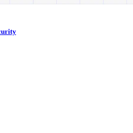
‍‍​​ ‌‌ ‌​‌‍‍‌‌ ‌​‌‍ ​‌‍‌‌​‍‌‍‌ ​​‌‍‌‌‌ ​‍‌ ​ ‌ ​​‌‍‌‌‌‍​ ‌ ‌​‌‍‍‌‌ ‌‍‌‍‌‌​ ‌‌ ​​‌ ‌‌‌‍​‍‌‍ ​‌‍‍‌‌ ​ ‌‍‍​‌‍‌‌‌‍‌​​‍​‍‌ ‌