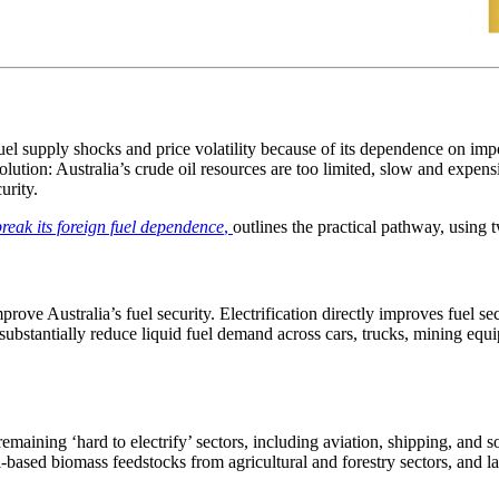
uel supply shocks and price volatility because of its dependence on imp
olution: Australia’s crude oil resources are too limited, slow and expensi
​‍​‍‌‌​ ‌‌‌​‌​​‍ ‍‌ ‌​‌‍‌‌‌ ‍​‌ ‌​​‍‌‍‌ ​​‌‍‌‌‌ ​‍‌ ​ ‌ ​​‌‍‌‌‌‍​ ‌ ‌​‌‍‍‌‌ ‌‍‌‍‌‌​ ‌‌ ​​‌ ‌‌‌‍​‍‌‍ ​‌‍‍‌‌ ​ ‌‍‍​‌‍‌‌‌‍‌​​‍​‍‌ ‌
‌‌‍​‌‌‍​ ‌‍‌‌‌‍‌‌​ ‌ ​ ‌ ‌‍‌​‌‍​ ​ ‌‌​‍‌‌​ ​‍​ ​‍​‍‌‌​ ‌‌‌​‌​​‍ ‍‌‍​ ‌‍‍​‌‍‍‌‌‍ ​‌‍‌​‌ ​‍‌‍‌‌‌‍ ‍​‍‌‌​ ‌‌‌​​‍‌‌ ‌‍‍ ‌‍‌‌‌ ‍‌​‍‌‌​ ​ ‌​‌​​‍‌‌​ ​ ‌​‌​​‍‌‌​ ​‍​ ​‍‌‍‌‌‌‍‌‍​ ‌‍​ ​​‌‍​‌‌‍​‌​ ‌​​ ​ ​ ​​​ ‌ ​ ‌​‌‍​‌​‍‌‌​ ​‍​ ​‍​‍‌‌​ ‌‌‌​‌​​‍ ‍‌ ‌​‌‍‌‌‌ ‍​‌ ‌​​ ‌‍​‍‌‍​‌‌ ​ ‌‍‌‌‌‌‌‌‌ ​‍‌‍ ​​ ‌‌‍‍​‌ ‌​‌ ‌​‌ ​​​‍‌‌​ ​ ‌​​‌​‍‌‌​ ​‍‌​‌‍​‍‌‌​ ​‍‌​‌‍‌‍ ​‌‍ ‌‍​ ‌‍​‌‌‍ ​‌‍‍​‌‍ ‌ ​ ‌ ‌​​‍‌‌​ ​ ‌​​‌​ ​ ​ ​ ​ ​ ​ ​ ​‍‌‍‌‍‍‌‌‍‌​​ ‌​ ​‌‌‍​ ​ ‍‌‌‍​‌​ ‌ ​ ‌‌​ ‌​​ ​‌​‍ ‌‌‍‌‌‌‍​ ‌‍‌‌​ ​‌​‍ ‌​ ‌​​ ‍‌‌‍‌‍‌‍‌‌​‍ ‌‌‍​‌‌‍‌‌​ ‌‌​ ‌ ​‍ ‌‌‍​ ​ ‌‍‌‍​ ​ ‍​‌‍‌​​ ‌‌​ ​‍​ ​ ​ ‍‌​ ​‌​ ​‌​ ​‌​‍‌‍‌ ‌​‌ ‍‌‌ ​​‌‍‌‌​ ‌‌‍ ‍‌‍‌‌‌ ‌ ‌ ​ ​‍‌‍‌ ​​‌‍​‌‌ ‌​‌‍‍​​ ‌‌‍​ ‌‍ ‌‍ ‍‌ ‌​‌‍‌‌‌‍ ‍‌ ‌​​‍‌‌​ ‌‌‌​​‍‌‌ ‌‍‍ ‌‍‌‌‌ ‍‌​‍‌‌​ ​ ‌​‌​​‍‌‌​ ​ ‌​‌​​‍‌‌​ ​‍​ ​‍‌‍​ ‌‍‌‍​ ‌‌‌‍​‌‌‍​ ‌‍‌‌‌‍‌‌​ ‌ ​ ‌ ‌‍‌​‌‍​ ​ ‌‌​‍‌‌​ ​‍​ ​‍​‍‌‌​ ‌‌‌​‌​​‍ ‍‌‍​ ‌‍‍​‌‍‍‌‌‍ ​‌‍‌​‌ ​‍‌‍‌‌‌‍ ‍​‍‌‌​ ‌‌‌​​‍‌‌ ‌‍‍ ‌‍‌‌‌ ‍‌​‍‌‌​ ​ ‌​‌​​‍‌‌​ ​ ‌​‌​​‍‌‌​ ​‍​ ​‍‌‍‌‌‌‍‌‍​ ‌‍​ ​​‌‍​‌‌‍​‌​ ‌​​ ​ ​ ​​​ ‌ ​ ‌​‌‍​‌​‍‌‌​ ​‍​ ​‍​‍‌‌​ ‌‌‌​‌​​‍ ‍‌ ‌​‌‍‌‌‌ ‍​‌ ‌​​‍‌‍‌ ​​‌‍‌‌‌ ​‍‌ ​ ‌ ​​‌‍‌‌‌‍​ ‌ ‌​‌‍‍‌‌ ‌‍‌‍‌‌​ ‌‌ ​​‌ ‌‌‌‍​‍‌‍ ​‌‍‍‌‌ ​ ‌‍‍​‌‍‌‌‌‍‌​​‍​‍‌ ‌
, ​​​​‌ ‍ ​‍​‍‌‍ ‌ ​‍‌‍‍‌‌‍‌ ‌‍‍‌‌‍ ‍​‍​‍​ ‍‍​‍​‍‌ ​ ‌‍​‌‌‍ ‍‌‍‍‌‌ ‌​‌ ‍‌​‍ ‍‌‍‍‌‌‍ ​‍​‍​‍ ​​‍​‍‌‍‍​‌ ​‍‌‍‌‌‌‍‌‍​‍​‍​ ‍‍​‍​‍‌‍‍​‌ ‌​‌ ‌​‌ ​​​ ‍‍​‍ ​‍ ‌‍ ​‌‍ ‌‍​ ‌‍​‌‌‍ ​‌‍‍​‌‍ ‌ ​ ‌ ‌​​ ‍‍​ ​ ​ ​ ​ ​ ​ ​ ​‍ ‌‍‍‌‌‍ ‍‌ ‌​‌‍‌‌‌‍ ‍‌ ‌​​‍ ‌‍‌‌‌‍‌​‌‍‍‌‌ ‌​​‍ ‌‍ ‌‌‍ ‌‍‌​‌‍‌‌​ ‌‌ ​​‌ ​‍‌‍‌‌‌ ​ ‌‍‌‌‌‍ ‍‌ ‌​‌‍​‌‌ ‌​‌‍‍‌‌‍ ‌‍ ‍​ ‍ ‌‍‍‌‌‍‌​​ ‌​ ​‌‌‍​ ​ ‍‌‌‍​‌​ ‌ ​ ‌‌​ ‌​​ ​‌​‍ ‌‌‍‌‌‌‍​ ‌‍‌‌​ ​‌​‍ ‌​ ‌​​ ‍‌‌‍‌‍‌‍‌‌​‍ ‌‌‍​‌‌‍‌‌​ ‌‌​ ‌ ​‍ ‌‌‍​ ​ ‌‍‌‍​ ​ ‍​‌‍‌​​ ‌‌​ ​‍​ ​ ​ ‍‌​ ​‌​ ​‌​ ​‌​ ‍ ‌ ‌​‌ ‍‌‌ ​​‌‍‌‌​ ‌‌‍ ‍‌‍‌‌‌ ‌ ‌ ​ ​ ‍ ‌ ​​‌‍​‌‌ ‌​‌‍‍​​ ‌‌‍​ ‌‍ ‌‍ ‍‌ ‌​‌‍‌‌‌‍ ‍‌ ‌​​‍‌‌​ ‌‌‌​​‍‌‌ ‌‍‍ ‌‍‌‌‌ ‍‌​‍‌‌​ ​ ‌​‌​​‍‌‌​ ​ ‌​‌​​‍‌‌​ ​‍​ ​‍‌‍​ ‌‍‌‍​ ‌‌‌‍​‌‌‍​ ‌‍‌‌‌‍‌‌​ ‌ ​ ‌ ‌‍‌​‌‍​ ​ ‌‌​‍‌‌​ ​‍​ ​‍​‍‌‌​ ‌‌‌​‌​​‍ ‍‌‍​ ‌‍‍​‌‍‍‌‌‍ ​‌‍‌​‌ ​‍‌‍‌‌‌‍ ‍​‍‌‌​ ‌‌‌​​‍‌‌ ‌‍‍ ‌‍‌‌‌ ‍‌​‍‌‌​ ​ ‌​‌​​‍‌‌​ ​ ‌​‌​​‍‌‌​ ​‍​ ​‍‌‍​‍‌‍​‍‌‍​‍​ ​​​ ‌​‌‍​‌​ ‍​​ ‌ ​ ‌ ‌‍‌‌​ ‌‌​ ​​​‍‌‌​ ​‍​ ​‍​‍‌‌​ ‌‌‌​‌​​‍ ‍‌ ‌​‌‍‌‌‌ ‍​‌ ‌​​ ‌‍​‍‌‍​‌‌ ​ ‌‍‌‌‌‌‌‌‌ ​‍‌‍ ​​ ‌‌‍‍​‌ ‌​‌ ‌​‌ ​​​‍‌‌​ ​ ‌​​‌​‍‌‌​ ​‍‌​‌‍​‍‌‌​ ​‍‌​‌‍‌‍ ​‌‍ ‌‍​ ‌‍​‌‌‍ ​‌‍‍​‌‍ ‌ ​ ‌ ‌​​‍‌‌​ ​ ‌​​‌​ ​ ​ ​ ​ ​ ​ ​ ​‍‌‍‌‍‍‌‌‍‌​​ ‌​ ​‌‌‍​ ​ ‍‌‌‍​‌​ ‌ ​ ‌‌​ ‌​​ ​‌​‍ ‌‌‍‌‌‌‍​ ‌‍‌‌​ ​‌​‍ ‌​ ‌​​ ‍‌‌‍‌‍‌‍‌‌​‍ ‌‌‍​‌‌‍‌‌​ ‌‌​ ‌ ​‍ ‌‌‍​ ​ ‌‍‌‍​ ​ ‍​‌‍‌​​ ‌‌​ ​‍​ ​ ​ ‍‌​ ​‌​ ​‌​ ​‌​‍‌‍‌ ‌​‌ ‍‌‌ ​​‌‍‌‌​ ‌‌‍ ‍‌‍‌‌‌ ‌ ‌ ​ ​‍‌‍‌ ​​‌‍​‌‌ ‌​‌‍‍​​ ‌‌‍​ ‌‍ ‌‍ ‍‌ ‌​‌‍‌‌‌‍ ‍‌ ‌​​‍‌‌​ ‌‌‌​​‍‌‌ ‌‍‍ ‌‍‌‌‌ ‍‌​‍‌‌​ ​ ‌​‌​​‍‌‌​ ​ ‌​‌​​‍‌‌​ ​‍​ ​‍‌‍​ ‌‍‌‍​ ‌‌‌‍​‌‌‍​ ‌‍‌‌‌‍‌‌​ ‌ ​ ‌ ‌‍‌​‌‍​ ​ ‌‌​‍‌‌​ ​‍​ ​‍​‍‌‌​ ‌‌‌​‌​​‍ ‍‌‍​ ‌‍‍​‌‍‍‌‌‍ ​‌‍‌​‌ ​‍‌‍‌‌‌‍ ‍​‍‌‌​ ‌‌‌​​‍‌‌ ‌‍‍ ‌‍‌‌‌ ‍‌​‍‌‌​ ​ ‌​‌​​‍‌‌​ ​ ‌​‌​​‍‌‌​ ​‍​ ​‍‌‍​‍‌‍​‍‌‍​‍​ ​​​ ‌​‌‍​‌​ ‍​​ ‌ ​ ‌ ‌‍‌‌​ ‌‌​ ​​​‍‌‌​ ​‍​ ​‍​‍‌‌​ ‌‌‌​‌​​‍ ‍‌ ‌​‌‍‌‌‌ ‍​‌ ‌​​‍‌‍‌ ​​‌‍‌‌‌ ​‍‌ ​ ‌ ​​‌‍‌‌‌‍​ ‌ ‌​‌‍‍‌‌ ‌‍‌‍‌‌​ ‌‌ ​​‌ ‌‌‌‍​‍‌‍ ​‌‍‍‌‌ ​ ‌‍‍​‌‍‌‌‌‍‌​​‍​‍‌ ‌
outlines the practical pathway, using two different levers, to achieve fuel security of almost 90% by 2040.​​​​‌ ‍ ​‍​‍‌‍ ‌ ​‍‌‍‍‌‌‍‌ ‌‍‍‌‌‍ ‍​‍​‍​ ‍‍​‍​‍‌ ​ ‌‍​‌‌‍ ‍‌‍‍‌‌ ‌​‌ ‍‌​‍ ‍‌‍‍‌‌‍ ​‍​‍​‍ ​​‍​‍‌‍‍​‌ ​‍‌‍‌‌‌‍‌‍​‍​‍​ ‍‍​‍​‍‌‍‍​‌ ‌​‌ ‌​‌ ​​​ ‍‍​‍ ​‍ ‌‍ ​‌‍ ‌‍​ ‌‍​‌‌‍ ​‌‍‍​‌‍ ‌ ​ ‌ ‌​​ ‍‍​ ​ ​ ​ ​ ​ ​ ​ ​‍ ‌‍‍‌‌‍ ‍‌ ‌​‌‍‌‌‌‍ ‍‌ ‌​​‍ ‌‍‌‌‌‍‌​‌‍‍‌‌ ‌​​‍ ‌‍ ‌‌‍ ‌‍‌​‌‍‌‌​ ‌‌ ​​‌ ​‍‌‍‌‌‌ ​ ‌‍‌‌‌‍ ‍‌ ‌​‌‍​‌‌ ‌​‌‍‍‌‌‍ ‌‍ ‍​ ‍ ‌‍‍‌‌‍‌​​ ‌​ ​‌‌‍​ ​ ‍‌‌‍​‌​ ‌ ​ ‌‌​ ‌​​ ​‌​‍ ‌‌‍‌‌‌‍​ ‌‍‌‌​ ​‌​‍ ‌​ ‌​​ ‍‌‌‍‌‍‌‍‌‌​‍ ‌‌‍​‌‌‍‌‌​ ‌‌​ ‌ ​‍ ‌‌‍​ ​ ‌‍‌‍​ ​ ‍​‌‍‌​​ ‌‌​ ​‍​ ​ ​ ‍‌​ ​‌​ ​‌​ ​‌​ ‍ ‌ ‌​‌ ‍‌‌ ​​‌‍‌‌​ ‌‌‍ ‍‌‍‌‌‌ ‌ ‌ ​ ​ ‍ ‌ ​​‌‍​‌‌ ‌​‌‍‍​​ ‌‌‍​ ‌‍ ‌‍ 
 improve Australia’s fuel security. Electrification directly improves fuel
n substantially reduce liquid fuel demand across cars, trucks, mining eq
maining ‘hard to electrify’ sectors, including aviation, shipping, and s
based biomass feedstocks from agricultural and forestry sectors, and l