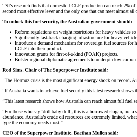
TSI’s research finds that domestic LCLF production can reach 2% of 
second most effective lever and the only one that can meet almost all of Australia’s hard-to-electrify aviation demand.​​​​‌ ‍ ​‍​‍‌‍ ‌ ​‍‌‍‍‌‌‍‌ ‌‍‍‌‌‍ ‍​‍​‍​ ‍‍​‍​‍‌ ​ ‌‍​‌‌‍ ‍‌‍‍‌‌ ‌​‌ ‍‌​‍ ‍‌‍‍‌‌‍ ​‍​‍​‍ ​​‍​‍‌‍‍​‌ ​‍‌‍‌‌‌‍‌‍​‍​‍​ ‍‍​‍​‍‌‍‍​‌ ‌​‌ ‌​‌ ​​​ ‍‍​‍ ​‍ ‌‍ ​‌‍ ‌‍​ ‌‍​‌‌‍ ​‌‍‍​‌‍ ‌ ​ ‌ ‌​​ ‍‍​ ​ ​ ​ ​ ​ ​ ​ ​‍ ‌‍‍‌‌‍ ‍‌ ‌​‌‍‌‌‌‍ ‍‌ ‌​​‍ ‌‍‌‌‌‍‌​‌‍‍‌‌ ‌​​‍ ‌‍ ‌‌‍ ‌‍‌​‌‍‌‌​ ‌‌ ​​‌ ​‍‌‍‌‌‌ ​ ‌‍‌‌‌‍ ‍‌ ‌​‌‍​‌‌ ‌​‌‍‍‌‌‍ ‌‍ ‍​ ‍ ‌‍‍‌‌‍‌​​ ‌​ ​‌‌‍​ ​ ‍‌‌‍​‌​ ‌ ​ ‌‌​ ‌​​ ​‌​‍ ‌‌‍‌‌‌‍​ ‌‍‌‌​ ​‌​‍ ‌​ ‌​​ ‍‌‌‍‌‍‌‍‌‌​‍ ‌‌‍​‌‌‍‌‌​ ‌‌​ ‌ ​‍ ‌‌‍​ ​ ‌‍‌‍​ ​ ‍​‌‍‌​​ ‌‌​ ​‍​ ​ ​ ‍‌​ ​‌​ ​‌​ ​‌​ ‍ ‌ ‌​‌ ‍‌‌ ​​‌‍‌‌​ ‌‌‍ ‍‌‍‌‌‌ ‌ ‌ ​ ​ ‍ ‌ ​​‌‍​‌‌ ‌​‌‍‍​​ ‌‌‍​ ‌‍ ‌‍ ‍‌ ‌​‌‍‌‌‌‍ ‍‌ ‌​​‍‌‌​ ‌‌‌​​‍‌‌ ‌‍‍ ‌‍‌‌‌ ‍‌​‍‌‌​ ​ ‌​‌​​‍‌‌​ ​ ‌​‌​​‍‌‌​ ​‍​ ​‍‌‍​ ​ ​‍​ ​‌​ ‍‌​ ‍​​ ‍​​ ‍​‌‍​‌​ ‌‍‌‍‌‌​ ‍‌​ ​‍​‍‌‌​ ​‍​ ​‍​‍‌‌​ ‌‌‌​‌​​‍ ‍‌‍​ ‌‍‍​‌‍‍‌‌‍ ​‌‍‌​‌ ​‍‌‍‌‌‌‍ ‍​‍‌‌​ ‌‌‌​​‍‌‌ ‌‍‍ ‌‍‌‌‌ ‍‌​‍‌‌​ ​ ‌​‌​​‍‌‌​ ​ ‌​‌​​‍‌‌​ ​‍​ ​‍​ ​‌‌‍​ ‌‍‌‌‌‍‌‍‌‍‌‍‌‍​‍​ ​​​ ​ ​ ‌‍‌‍‌​​ ​‌‌‍​ ​‍‌‌​ ​‍​ ​‍​‍‌‌​ ‌‌‌​‌​​‍ ‍‌ ‌​‌‍‌‌‌ ‍​‌ ‌​​ ‌‍​‍‌‍​‌‌ ​ ‌‍‌‌‌‌‌‌‌ ​‍‌‍ ​​ ‌‌‍‍​‌ ‌​‌ ‌​‌ ​​​‍‌‌​ ​ ‌​​‌​‍‌‌​ ​‍‌​‌‍​‍‌‌​ ​‍‌
To unlock this fuel security, the Australian government should:​​​​‌ ‍ ​‍​‍‌‍ ‌ ​‍‌‍‍‌‌‍‌ ‌‍‍‌‌‍ ‍​‍​‍​ ‍‍​‍​‍‌ ​ ‌‍​‌‌‍ ‍‌‍‍‌‌ ‌​‌ ‍‌​‍ ‍‌‍‍‌‌‍ ​‍​‍​‍ ​​‍​‍‌‍‍​‌ ​‍‌‍‌‌‌‍‌‍​‍​‍​ ‍‍​‍​‍‌‍‍​‌ ‌​‌ ‌​‌ ​​​ ‍‍​‍ ​‍ ‌‍ ​‌‍ ‌‍​ ‌‍​‌‌‍ ​‌‍‍​‌‍ ‌ ​ ‌ ‌​​ ‍‍​ ​ ​ ​ ​ ​ ​ ​ ​‍ ‌‍‍‌‌‍ ‍‌ ‌​‌‍‌‌‌‍ ‍‌ ‌​​‍ ‌‍‌‌‌‍‌​‌‍‍‌‌ ‌​​‍ ‌‍ ‌‌‍ ‌‍‌​‌‍‌‌​ ‌‌ ​​‌ ​‍‌‍‌‌‌ ​ ‌‍‌‌‌‍ ‍‌ ‌​‌‍​‌‌ ‌​‌‍‍‌‌‍ ‌‍ ‍​ ‍ ‌‍‍‌‌‍‌​​ ‌​ ​‌‌‍​ ​ ‍‌‌‍​‌​ ‌ ​ ‌‌​ ‌​​ ​‌​‍ ‌‌‍‌‌‌‍​ ‌‍‌‌​ ​‌​‍ ‌​ ‌​​ ‍‌‌‍‌‍‌‍‌‌​‍ ‌‌‍​‌‌‍‌‌​ ‌‌​ ‌ ​‍ ‌‌‍​ ​ ‌‍‌‍​ ​ ‍​‌‍‌​​ ‌‌​ ​‍​ ​ ​ ‍‌​ ​‌​ ​‌​ ​‌​ ‍ ‌ ‌​‌ ‍‌‌ ​​‌‍‌‌​ ‌‌‍ ‍‌‍‌‌‌ ‌ ‌ ​ ​ ‍ ‌ ​​‌‍​‌‌ ‌​‌‍‍​​ ‌‌‍​ ‌‍ ‌‍ ‍‌ ‌​‌‍‌‌‌‍ ‍‌ ‌​​‍‌‌​ ‌‌‌​​‍‌‌ ‌‍‍ ‌‍‌‌‌ ‍‌​‍‌‌​ ​ ‌​‌​​‍‌‌​ ​ ‌​‌​​‍‌‌​ ​‍​ ​‍​ ​ ​ ‍​‌‍​‍​ ​‍​ ‌​​ ​ ‌‍​‌​ ​​‌‍‌‍‌‍‌‍‌‍‌​‌‍​‍​‍‌‌​ ​‍​ ​‍​‍‌‌​ ‌‌‌​‌​​‍ ‍‌‍​ ‌‍‍​‌‍‍‌‌‍ ​‌‍‌​‌ ​‍‌‍‌‌‌‍ ‍​‍‌‌​ ‌‌‌​​‍‌‌ ‌‍‍ ‌‍‌‌‌ ‍‌​‍‌‌​ ​ ‌​‌​​‍‌‌​ ​ ‌​‌​​‍‌‌​ ​‍​ ​‍‌‍​‍​ ‌​‌‍‌‌‌‍‌‍​ ​‌​ ‌‌‌‍‌‌​ ‌‌‌‍​‍‌‍​‌​ ‌‌‌‍‌​​‍‌‌​ ​‍​ ​‍​‍‌‌​ ‌‌‌​‌​​‍ ‍‌ ‌​‌‍‌‌‌ ‍​‌ ‌​​ ‌‍​‍‌‍​‌‌ ​ ‌‍‌‌‌‌‌‌‌ ​‍‌‍ ​​ ‌‌‍‍​‌ ‌​‌ ‌​‌ ​​​‍‌‌​ ​ ‌​​‌​‍‌‌​ ​‍‌​‌‍​‍‌‌​ ​‍‌​‌‍‌‍ ​‌‍ ‌‍​ ‌‍​‌‌‍ ​‌‍‍​‌‍ ‌ ​ ‌ ‌​​‍‌‌​ ​ ‌​​‌​ ​ ​ ​ ​ ​ ​ ​ ​‍‌‍‌‍‍‌‌‍‌​​ ‌​ ​‌‌‍​ ​ ‍‌‌‍​‌​ ‌ ​ ‌‌​ ‌​​ ​‌​‍ ‌‌‍‌‌‌‍​ ‌‍‌‌​ ​‌​‍ ‌​ ‌​​ ‍‌‌‍‌‍‌‍‌‌​‍ ‌‌‍​‌‌‍‌‌​ ‌‌​ ‌ ​‍ ‌‌‍​ ​ ‌‍‌‍​ ​ ‍​‌‍‌​​ ‌‌​ ​‍​ ​ ​ ‍‌​ ​‌​ ​‌​ ​‌​‍‌‍‌ ‌​‌ ‍‌‌ ​​‌‍‌‌​ ‌‌‍ ‍‌‍‌‌‌ ‌ ‌ ​ ​‍‌‍‌ ​​‌‍​‌‌ ‌​‌‍‍​​ ‌‌‍​ ‌‍ ‌‍ ‍‌ ‌​‌‍‌‌‌‍ ‍‌ ‌​​‍‌‌​ ‌‌‌​​‍‌‌ ‌‍‍ ‌‍‌‌‌ ‍‌​‍‌‌​ ​ ‌​‌​​‍‌‌​ ​ ‌​‌​​‍‌‌​ ​‍​ ​‍​ ​ ​ ‍​‌‍​‍​ ​‍​ ‌​​ ​ ‌‍​‌​ ​​‌‍‌‍‌‍‌‍‌‍‌​‌‍​‍​‍‌‌​ ​‍​ ​‍​‍‌‌​ ‌‌‌​‌​​‍ ‍‌‍​ ‌‍‍​‌‍‍‌‌‍ ​‌‍‌​‌ ​‍‌‍‌‌‌‍ ‍​‍‌‌​ ‌‌‌​​‍‌‌ ‌‍‍ ‌‍‌‌‌ ‍‌​‍‌‌​ ​ ‌​‌​​‍‌‌​ ​ ‌​‌​​‍‌‌​ ​‍​ ​‍‌‍​‍​ ‌​‌‍‌‌‌‍‌‍​ ​‌​ ‌‌‌‍‌‌​ ‌‌‌‍​‍‌‍​‌​ ‌‌‌‍‌​​‍‌‌​ ​‍​ ​‍​‍‌‌​ ‌‌‌​‌​​‍ ‍‌ ‌​‌‍‌‌‌ ‍​‌ ‌​​‍‌‍‌ ​​‌‍‌‌‌ ​‍‌ ​ ‌ ​​‌‍‌‌‌‍​ ‌ ‌​‌‍‍‌‌ ‌‍‌‍‌‌​ ‌‌ ​​‌ ‌‌‌‍​‍‌‍ ​‌‍‍‌‌ ​ ‌‍‍​‌‍‌‌‌‍‌​​‍​‍‌ ‌
Reform regulations on weight restrictions for heavy vehicles so that battery heavy trucking can move seamlessly between states.​​​​‌ ‍ ​‍​‍‌‍ ‌ ​‍‌‍‍‌‌‍‌ ‌‍‍‌‌‍ ‍​‍​‍​ ‍‍​‍​‍‌ ​ ‌‍​‌‌‍ ‍‌‍‍‌‌ ‌​‌ ‍‌​‍ ‍‌‍‍‌‌‍ ​‍​‍​‍ ​​‍​‍‌‍‍​‌ ​‍‌‍‌‌‌‍‌‍​‍​‍​ ‍‍​‍​‍‌‍‍​‌ ‌​‌ ‌​‌ ​​​ ‍‍​‍ ​‍ ‌‍ ​‌‍ ‌‍​ ‌‍​‌‌‍ ​‌‍‍​‌‍ ‌ ​ ‌ ‌​​ ‍‍​ ​ ​ ​ ​ ​ ​ ​ ​‍ ‌‍‍‌‌‍ ‍‌ ‌​‌‍‌‌‌‍ ‍‌ ‌​​‍ ‌‍‌‌‌‍‌​‌‍‍‌‌ ‌​​‍ ‌‍ ‌‌‍ ‌‍‌​‌‍‌‌​ ‌‌ ​​‌ ​‍‌‍‌‌‌ ​ ‌‍‌‌‌‍ ‍‌ ‌​‌‍​‌‌ ‌​‌‍‍‌‌‍ ‌‍ ‍​ ‍ ‌‍‍‌‌‍‌​​ ‌​ ​‌‌‍​ ​ ‍‌‌‍​‌​ ‌ ​ ‌‌​ ‌​​ ​‌​‍ ‌‌‍‌‌‌‍​ ‌‍‌‌​ ​‌​‍ ‌​ ‌​​ ‍‌‌‍‌‍‌‍‌‌​‍ ‌‌‍​‌‌‍‌‌​ ‌‌​ ‌ ​‍ ‌‌‍​ ​ ‌‍‌‍​ ​ ‍​‌‍‌​​ ‌‌​ ​‍​ ​ ​ ‍‌​ ​‌​ ​‌​ ​‌​ ‍ ‌ ‌​‌ ‍‌‌ ​​‌‍‌‌​ ‌‌‍ ‍‌‍‌‌‌ ‌ ‌ ​ ​ ‍ ‌ ​​‌‍​‌‌ ‌​‌‍‍​​ ‌‌‍​ ‌‍ ‌‍ ‍‌ ‌​‌‍‌‌‌‍ ‍‌ ‌​​‍‌‌​ ‌‌‌​​‍‌‌ ‌‍‍ ‌‍‌‌‌ ‍‌​‍‌‌​ ​ ‌​‌​​‍‌‌​ ​ ‌​‌​​‍‌‌​ ​‍​ ​‍‌‍​‍​ ‌ ​ ​‌​ ‌‌​ ‌‌‌‍​ ​ ‍‌‌‍​‍​ ​‍‌‍‌‍​ ‍‌​ ‍‌​‍‌‌​ ​‍​ ​‍​‍‌‌​ ‌‌‌​‌​​‍ ‍‌‍​ ‌‍‍​‌‍‍‌‌‍ ​‌‍‌​‌ ​‍‌‍‌‌‌‍ ‍​‍‌‌​ ‌‌‌​​‍‌‌ ‌‍‍ ‌‍‌‌‌ ‍‌​‍‌‌​ ​ ‌​‌​​‍‌‌​ ​ ‌​
Significantly fast-track charging infrastructure for heavy vehicles.​​​​‌ ‍ ​‍​‍‌‍ ‌ ​‍‌‍‍‌‌‍‌ ‌‍‍‌‌‍ ‍​‍​‍​ ‍‍​‍​‍‌ ​ ‌‍​‌‌‍ ‍‌‍‍‌‌ ‌​‌ ‍‌​‍ ‍‌‍‍‌‌‍ ​‍​‍​‍ ​​‍​‍‌‍‍​‌ ​‍‌‍‌‌‌‍‌‍​‍​‍​ ‍‍​‍​‍‌‍‍​‌ ‌​‌ ‌​‌ ​​​ ‍‍​‍ ​‍ ‌‍ ​‌‍ ‌‍​ ‌‍​‌‌‍ ​‌‍‍​‌‍ ‌ ​ ‌ ‌​​ ‍‍​ ​ ​ ​ ​ ​ ​ ​ ​‍ ‌‍‍‌‌‍ ‍‌ ‌​‌‍‌‌‌‍ ‍‌ ‌​​‍ ‌‍‌‌‌‍‌​‌‍‍‌‌ ‌​​‍ ‌‍ ‌‌‍ ‌‍‌​‌‍‌‌​ ‌‌ ​​‌ ​‍‌‍‌‌‌ ​ ‌‍‌‌‌‍ ‍‌ ‌​‌‍​‌‌ ‌​‌‍‍‌‌‍ ‌‍ ‍​ ‍ ‌‍‍‌‌‍‌​​ ‌​ ​‌‌‍​ ​ ‍‌‌‍​‌​ ‌ ​ ‌‌​ ‌​​ ​‌​‍ ‌‌‍‌‌‌‍​ ‌‍‌‌​ ​‌​‍ ‌​ ‌​​ ‍‌‌‍‌‍‌‍‌‌​‍ ‌‌‍​‌‌‍‌‌​ ‌‌​ ‌ ​‍ ‌‌‍​ ​ ‌‍‌‍​ ​ ‍​‌‍‌​​ ‌‌​ ​‍​ ​ ​ ‍‌​ ​‌​ ​‌​ ​‌​ ‍ ‌ ‌​‌ ‍‌‌ ​​‌‍‌‌​ ‌‌‍ ‍‌‍‌‌‌ ‌ ‌ ​ ​ ‍ ‌ ​​‌‍​‌‌ ‌​‌‍‍​​ ‌‌‍​ ‌‍ ‌‍ ‍‌ ‌​‌‍‌‌‌‍ ‍‌ ‌​​‍‌‌​ ‌‌‌​​‍‌‌ ‌‍‍ ‌‍‌‌‌ ‍‌​‍‌‌​ ​ ‌​‌​​‍‌‌​ ​ ‌​‌​​‍‌‌​ ​‍​ ​‍​ ‌‌‌‍​‍‌‍​‌​ ‍​‌‍‌‌​ ‌ ‌‍‌​‌‍‌‌‌‍‌‍‌‍​‍​ ‍‌​ ‌ ​‍‌‌​ ​‍​ ​‍​‍‌‌​ ‌‌‌​‌​​‍ ‍‌‍​ ‌‍‍​‌‍‍‌‌‍ ​‌‍‌​‌ ​‍‌‍‌‌‌‍ ‍​‍‌‌​ ‌‌‌​​‍‌‌ ‌‍‍ ‌‍‌‌‌ ‍‌​‍‌‌​ ​ ‌​‌​​‍‌‌​ ​ ‌​‌​​‍‌‌​ ​‍​ ​‍​ ​​​ ‍‌​ ​‌​ ‍​​ ‌‍​ ‌​‌‍​ ‌‍​‌‌‍‌‌‌‍‌‍​ ‌ ​ ‍‌​‍‌‌​ ​‍​ ​‍​‍‌‌​ ‌‌‌​‌​​‍ ‍‌ ‌​‌‍‌‌‌ ‍​‌ ‌​​ ‌‍​‍‌‍​‌‌ ​ ‌‍‌‌‌‌‌‌‌ ​‍‌‍ ​​ ‌‌‍‍​‌ ‌​‌ ‌​‌ ​​​‍‌‌​ ​ ‌​​‌​‍‌‌​ ​‍‌​‌‍​‍‌‌​ ​‍‌​‌‍‌‍ ​‌‍ ‌‍​ ‌‍​‌‌‍ ​‌‍‍​‌‍ ‌ ​ ‌ ‌​​‍‌‌​ ​ ‌​​‌​ ​ ​ ​ ​ ​ ​ ​ ​‍‌‍‌‍‍‌‌‍‌​​ ‌​ ​‌‌‍​ ​ ‍‌‌‍​‌​ ‌ ​ ‌‌​ ‌​​ ​‌​‍ ‌‌‍‌‌‌‍​ ‌‍‌‌​ ​‌​‍ ‌​ ‌​​ ‍‌‌‍‌‍‌‍‌‌​‍ ‌‌‍​‌‌‍‌‌​ ‌‌​ ‌ ​‍ ‌‌‍​ ​ ‌‍‌‍​ ​ ‍​‌‍‌​​ ‌‌​ ​‍​ ​ ​ ‍‌​ ​‌​ ​‌​ ​‌​‍‌‍‌ ‌​‌ ‍‌‌ ​​‌‍‌‌​ ‌‌‍ ‍‌‍‌‌‌ ‌ ‌ ​ ​‍‌‍‌ ​​‌‍​‌‌ ‌​‌‍‍​​ ‌‌‍​ ‌‍ ‌‍ ‍‌ ‌​‌‍‌‌‌‍ ‍‌ ‌​​‍‌‌​ ‌‌‌​​‍‌‌ ‌‍‍ ‌‍‌‌‌ ‍‌​‍‌‌​ ​ ‌​‌​​‍‌‌​ ​ ‌​‌​​‍‌‌​ ​‍​ ​‍​ ‌‌‌‍​‍‌‍​‌​ ‍​‌‍‌‌​ ‌ ‌‍‌​‌‍‌‌‌‍‌‍‌‍​‍​ ‍‌​ ‌ ​‍‌‌​ ​‍​ ​‍​‍‌‌​ ‌‌‌​‌​​‍ ‍‌‍​ ‌‍‍​‌‍‍‌‌‍ ​‌‍‌​‌ ​‍‌‍‌‌‌‍ ‍​‍‌‌​ ‌‌‌​​‍‌‌ ‌‍‍ ‌‍‌‌‌ ‍‌​‍‌‌​ ​ ‌​‌​​‍‌‌​ ​ ‌​‌​​‍‌‌​ ​‍​ ​‍​ ​​​ ‍‌​ ​‌​ ‍​​ ‌‍​ ‌​‌‍​ ‌‍​‌‌‍‌‌‌‍‌‍​ ‌ ​ ‍‌​‍‌‌​ ​‍​ ​‍​‍‌‌​ ‌‌‌​‌​​‍ ‍‌ ‌​‌‍‌‌‌ ‍​‌ ‌​​‍‌‍‌ ​​‌‍‌‌‌ ​‍‌ ​ ‌ ​​‌‍‌‌‌‍​ ‌ ‌​‌‍‍‌‌ ‌‍‌‍
Introduce a demand mechanism for sovereign fuel sources for har
LCLF into their product.​​​​‌ ‍ ​‍​‍‌‍ ‌ ​‍‌‍‍‌‌‍‌ ‌‍‍‌‌‍ ‍​‍​‍​ ‍‍​‍​‍‌ ​ ‌‍​‌‌‍ ‍‌‍‍‌‌ ‌​‌ ‍‌​‍ ‍‌‍‍‌‌‍ ​‍​‍​‍ ​​‍​‍‌‍‍​‌ ​‍‌‍‌‌‌‍‌‍​‍​‍​ ‍‍​‍​‍‌‍‍​‌ ‌​‌ ‌​‌ ​​​ ‍‍​‍ ​‍ ‌‍ ​‌‍ ‌‍​ ‌‍​‌‌‍ ​‌‍‍​‌‍ ‌ ​ ‌ ‌​​ ‍‍​ ​ ​ ​ ​ ​ ​ ​ ​‍ ‌‍‍‌‌‍ ‍‌ ‌​‌‍‌‌‌‍ ‍‌ ‌​​‍ ‌‍‌‌‌‍‌​‌‍‍‌‌ ‌​​‍ ‌‍ ‌‌‍ ‌‍‌​‌‍‌‌​ ‌‌ ​​‌ ​‍‌‍‌‌‌ ​ ‌‍‌‌‌‍ ‍‌ ‌​‌‍​‌‌ ‌​‌‍‍‌‌‍ ‌‍ ‍​ ‍ ‌‍‍‌‌‍‌​​ ‌​ ​‌‌‍​ ​ ‍‌‌‍​‌​ ‌ ​ ‌‌​ ‌​​ ​‌​‍ ‌‌‍‌‌‌‍​ ‌‍‌‌​ ​‌​‍ ‌​ ‌​​ ‍‌‌‍‌‍‌‍‌‌​‍ ‌‌‍​‌‌‍‌‌​ ‌‌​ ‌ ​‍ ‌‌‍​ ​ ‌‍‌‍​ ​ ‍​‌‍‌​​ ‌‌​ ​‍​ ​ ​ ‍‌​ ​‌​ ​‌​ ​‌​ ‍ ‌ ‌​‌ ‍‌‌ ​​‌‍‌‌​ ‌‌‍ ‍‌‍‌‌‌ ‌ ‌ ​ ​ ‍ ‌ ​​‌‍​‌‌ ‌​‌‍‍​​ ‌‌‍​ ‌‍ ‌‍ ‍‌ ‌​‌‍‌‌‌‍ ‍‌ ‌​​‍‌‌​ ‌‌‌​​‍‌‌ ‌‍‍ ‌‍‌‌‌ ‍‌​‍‌‌​ ​ ‌​‌​​‍‌‌​ ​ ‌​‌​​‍‌‌​ ​‍​ ​‍​ ​‌​ ​​​ ​‌​ ‌‌​ ​‍​ ‌‌​ ‌ ​ ​ ‌‍​‌​ ‍‌‌‍​‍​ ‌​​‍‌‌​ ​‍​ ​‍​‍‌‌​ ‌‌‌​‌​​‍ ‍‌‍​ ‌‍‍​‌‍‍‌‌‍ ​‌‍‌​‌ ​‍‌‍‌‌‌‍ ‍​‍‌‌​ ‌‌‌​​‍‌‌ ‌‍‍ ‌‍‌‌‌ ‍‌​‍‌‌​ ​ ‌​‌​​‍‌‌​ ​ ‌​‌​​‍‌‌​ ​‍​ ​‍‌‍‌‌‌‍‌‌‌‍​‍‌‍​ ‌‍‌‍​ ​‌​ ‍​​ ‌​‌‍​‌‌‍​‌​ ‍‌​ ​‍​‍‌‌​ ​‍​ ​‍​‍‌‌​ ‌‌‌​‌​​‍ ‍‌ ‌​‌‍‌‌‌ ‍​‌ ‌​​ ‌‍​‍‌‍​‌‌ ​ ‌‍‌‌‌‌‌‌‌ ​‍‌‍ ​​ ‌‌‍‍​‌ ‌​‌ ‌​‌ ​​​‍‌‌​ ​ ‌​​‌​‍‌‌​ ​‍‌​‌‍​‍‌‌​ ​‍‌​‌‍‌‍ ​‌‍ ‌‍​ ‌‍​‌‌‍ ​‌‍‍​‌‍ ‌ ​ ‌ ‌​​‍‌‌​ ​ ‌​​‌​ ​ ​ ​ ​ ​ ​ ​ ​‍‌‍‌‍‍‌‌‍‌​​ ‌​ ​‌‌‍​ ​ ‍‌‌‍​‌​ ‌ ​ ‌‌​ ‌​​ ​‌​‍ ‌‌‍‌‌‌‍​ ‌‍‌‌​ ​‌​‍ ‌​ ‌​​ ‍‌‌‍‌‍‌‍‌‌​‍ ‌‌‍​‌‌‍‌‌​ ‌‌​ ‌ ​‍ ‌‌‍​ ​ ‌‍‌‍​ ​ ‍​‌‍‌​​ ‌‌​ ​‍​ ​ ​ ‍‌​ ​‌​ ​‌​ ​‌​‍‌‍‌ ‌​‌ ‍‌‌ ​​‌‍‌‌​ ‌‌‍ ‍‌‍‌‌‌ ‌ ‌ ​ ​‍‌‍‌ ​​‌‍​‌‌ ‌​‌‍‍​​ ‌‌‍​ ‌‍ ‌‍ ‍‌ ‌​‌‍‌‌‌‍ ‍‌ ‌​​‍‌‌​ ‌‌‌​​‍‌‌ ‌‍‍ ‌‍‌‌‌ ‍‌​‍‌‌​ ​ ‌​‌​​‍‌‌​ ​ ‌​‌​​‍‌‌​ ​‍​ ​‍​ ​‌​ ​​​ ​‌​ ‌‌​ ​‍​ ‌‌​ ‌ ​ ​ ‌‍​‌​ ‍‌‌‍​‍​ ‌​​‍‌‌​ ​‍​ ​‍​‍‌‌​ ‌‌‌​‌​​‍ ‍‌‍​ ‌‍‍​‌‍‍‌‌‍ ​‌‍‌​‌ ​‍‌‍‌‌‌‍ ‍​‍‌‌​ ‌‌‌​​‍‌‌ ‌‍‍ ‌‍‌‌‌ ‍‌​‍‌‌​ ​ ‌​‌​​‍‌‌​ ​ ‌​‌​​‍‌‌​ ​‍​ ​‍‌‍‌‌‌‍‌‌‌‍​‍‌‍​ ‌‍‌‍​ ​‌​ ‍​​ ‌​‌‍​‌‌‍​‌​ ‍‌​ ​‍​‍‌‌​ ​‍​ ​‍​‍‌‌​ ‌‌‌​‌​​‍ ‍‌ ‌​‌‍‌‌‌ ‍​‌ ‌​​‍‌‍‌ ​​‌‍‌‌‌ ​‍‌ ​ ‌ ​​‌‍‌‌‌‍​ ‌ ‌​‌‍‍‌‌ ‌‍‌‍‌‌​ ‌‌ ​​‌ ‌‌‌‍​‍‌‍ ​‌‍‍‌‌ ​ ‌‍‍​‌‍‌‌‌‍‌​​‍​‍‌ ‌
Innovation grants for first-of-a-kind (FOAK) projects.​​​​‌ ‍ ​‍​‍‌‍ ‌ ​‍‌‍‍‌‌‍‌ ‌‍‍‌‌‍ ‍​‍​‍​ ‍‍​‍​‍‌ ​ ‌‍​‌‌‍ ‍‌‍‍‌‌ ‌​‌ ‍‌​‍ ‍‌‍‍‌‌‍ ​‍​‍​‍ ​​‍​‍‌‍‍​‌ ​‍‌‍‌‌‌‍‌‍​‍​‍​ ‍‍​‍​‍‌‍‍​‌ ‌​‌ ‌​‌ ​​​ ‍‍​‍ ​‍ ‌‍ ​‌‍ ‌‍​ ‌‍​‌‌‍ ​‌‍‍​‌‍ ‌ ​ ‌ ‌​​ ‍‍​ ​ ​ ​ ​ ​ ​ ​ ​‍ ‌‍‍‌‌‍ ‍‌ ‌​‌‍‌‌‌‍ ‍‌ ‌​​‍ ‌‍‌‌‌‍‌​‌‍‍‌‌ ‌​​‍ ‌‍ ‌‌‍ ‌‍‌​‌‍‌‌​ ‌‌ ​​‌ ​‍‌‍‌‌‌ ​ ‌‍‌‌‌‍ ‍‌ ‌​‌‍​‌‌ ‌​‌‍‍‌‌‍ ‌‍ ‍​ ‍ ‌‍‍‌‌‍‌​​ ‌​ ​‌‌‍​ ​ ‍‌‌‍​‌​ ‌ ​ ‌‌​ ‌​​ ​‌​‍ ‌‌‍‌‌‌‍​ ‌‍‌‌​ ​‌​‍ ‌​ ‌​​ ‍‌‌‍‌‍‌‍‌‌​‍ ‌‌‍​‌‌‍‌‌​ ‌‌​ ‌ ​‍ ‌‌‍​ ​ ‌‍‌‍​ ​ ‍​‌‍‌​​ ‌‌​ ​‍​ ​ ​ ‍‌​ ​‌​ ​‌​ ​‌​ ‍ ‌ ‌​‌ ‍‌‌ ​​‌‍‌‌​ ‌‌‍ ‍‌‍‌‌‌ ‌ ‌ ​ ​ ‍ ‌ ​​‌‍​‌‌ ‌​‌‍‍​​ ‌‌‍​ ‌‍ ‌‍ ‍‌ ‌​‌‍‌‌‌‍ ‍‌ ‌​​‍‌‌​ ‌‌‌​​‍‌‌ ‌‍‍ ‌‍‌‌‌ ‍‌​‍‌‌​ ​ ‌​‌​​‍‌‌​ ​ ‌​‌​​‍‌‌​ ​‍​ ​‍​ ‌‍‌‍​ ​ ​ ‌‍‌​​ ‌‌​ ‍‌​ ‌‍​ ‌ ​ ‌‌​ ‌‍‌‍‌‍​ ‌‌​‍‌‌​ ​‍​ ​‍​‍‌‌​ ‌‌‌​‌​​‍ ‍‌‍​ ‌‍‍​‌‍‍‌‌‍ ​‌‍‌​‌ ​‍‌‍‌‌‌‍ ‍​‍‌‌​ ‌‌‌​​‍‌‌ ‌‍‍ ‌‍‌‌‌ ‍‌​‍‌‌​ ​ ‌​‌​​‍‌‌​ ​ ‌​‌​​‍‌‌​ ​‍​ ​‍​ ​‍​ ​‌​ ​‌​ ‌ ​ ​‌‌‍‌​​ ‌​‌‍‌‍‌‍​‌‌‍​‍‌‍‌‌​ ‍‌​‍‌‌​ ​‍​ ​‍​‍‌‌​ ‌‌‌​‌​​‍ ‍‌ ‌​‌‍‌‌‌ ‍​‌ ‌​​ ‌‍​‍‌‍​‌‌ ​ ‌‍‌‌‌‌‌‌‌ ​‍‌‍ ​​ ‌‌‍‍​‌ ‌​‌ ‌​‌ ​​​‍‌‌​ ​ ‌​​‌​‍‌‌​ ​‍‌​‌‍​‍‌‌​ ​‍‌​‌‍‌‍ ​‌‍ ‌‍​ ‌‍​‌‌‍ ​‌‍‍​‌‍ ‌ ​ ‌ ‌​​‍‌‌​ ​ ‌​​‌​ ​ ​ ​ ​ ​ ​ ​ ​‍‌‍‌‍‍‌‌‍‌​​ ‌​ ​‌‌‍​ ​ ‍‌‌‍​‌​ ‌ ​ ‌‌​ ‌​​ ​‌​‍ ‌‌‍‌‌‌‍​ ‌‍‌‌​ ​‌​‍ ‌​ ‌​​ ‍‌‌‍‌‍‌‍‌‌​‍ ‌‌‍​‌‌‍‌‌​ ‌‌​ ‌ ​‍ ‌‌‍​ ​ ‌‍‌‍​ ​ ‍​‌‍‌​​ ‌‌​ ​‍​ ​ ​ ‍‌​ ​‌​ ​‌​ ​‌​‍‌‍‌ ‌​‌ ‍‌‌ ​​‌‍‌‌​ ‌‌‍ ‍‌‍‌‌‌ ‌ ‌ ​ ​‍‌‍‌ ​​‌‍​‌‌ ‌​‌‍‍​​ ‌‌‍​ ‌‍ ‌‍ ‍‌ ‌​‌‍‌‌‌‍ ‍‌ ‌​​‍‌‌​ ‌‌‌​​‍‌‌ ‌‍‍ ‌‍‌‌‌ ‍‌​‍‌‌​ ​ ‌​‌​​‍‌‌​ ​ ‌​‌​​‍‌‌​ ​‍​ ​‍​ ‌‍‌‍​ ​ ​ ‌‍‌​​ ‌‌​ ‍‌​ ‌‍​ ‌ ​ ‌‌​ ‌‍‌‍‌‍​ ‌‌​‍‌‌​ ​‍​ ​‍​‍‌‌​ ‌‌‌​‌​​‍ ‍‌‍​ ‌‍‍​‌‍‍‌‌‍ ​‌‍‌​‌ ​‍‌‍‌‌‌‍ ‍​‍‌‌​ ‌‌‌​​‍‌‌ ‌‍‍ ‌‍‌‌‌ ‍‌​‍‌‌​ ​ ‌​‌​​‍‌‌​ ​ ‌​‌​​‍‌‌​ ​‍​ ​‍​ ​‍​ ​‌​ ​‌​ ‌ ​ ​‌‌‍‌​​ ‌​‌‍‌‍‌‍​‌‌‍​‍‌‍‌‌​ ‍‌​‍‌‌​ ​‍​ ​‍​‍‌‌​ ‌‌‌​‌​​‍ ‍‌ ‌​‌‍‌‌‌ ‍​‌ ‌​​‍‌‍‌ ​​‌‍‌‌‌ ​‍‌ ​ ‌ ​​‌‍‌‌‌‍​ ‌ ‌​‌‍‍‌‌ ‌‍‌‍‌‌​ ‌‌ ​​‌ ‌‌‌‍​‍‌‍ ​‌‍‍‌‌ ​ ‌‍‍​‌‍‌‌‌‍‌​​‍​‍‌ ‌
Bolster regional diplomatic agreements to underpin low carbon liquid fuels investment and build a fuel secure region.​​​​‌ ‍ ​‍​‍‌‍ ‌ ​‍‌‍‍‌‌‍‌ ‌‍‍‌‌‍ ‍​‍​‍​ ‍‍​‍​‍‌ ​ ‌‍​‌‌‍ ‍‌‍‍‌‌ ‌​‌ ‍‌​‍ ‍‌‍‍‌‌‍ ​‍​‍​‍ ​​‍​‍‌‍‍​‌ ​‍‌‍‌‌‌‍‌‍​‍​‍​ ‍‍​‍​‍‌‍‍​‌ ‌​‌ ‌​‌ ​​​ ‍‍​‍ ​‍ ‌‍ ​‌‍ ‌‍​ ‌‍​‌‌‍ ​‌‍‍​‌‍ ‌ ​ ‌ ‌​​ ‍‍​ ​ ​ ​ ​ ​ ​ ​ ​‍ ‌‍‍‌‌‍ ‍‌ ‌​‌‍‌‌‌‍ ‍‌ ‌​​‍ ‌‍‌‌‌‍‌​‌‍‍‌‌ ‌​​‍ ‌‍ ‌‌‍ ‌‍‌​‌‍‌‌​ ‌‌ ​​‌ ​‍‌‍‌‌‌ ​ ‌‍‌‌‌‍ ‍‌ ‌​‌‍​‌‌ ‌​‌‍‍‌‌‍ ‌‍ ‍​ ‍ ‌‍‍‌‌‍‌​​ ‌​ ​‌‌‍​ ​ ‍‌‌‍​‌​ ‌ ​ ‌‌​ ‌​​ ​‌​‍ ‌‌‍‌‌‌‍​ ‌‍‌‌​ ​‌​‍ ‌​ ‌​​ ‍‌‌‍‌‍‌‍‌‌​‍ ‌‌‍​‌‌‍‌‌​ ‌‌​ ‌ ​‍ ‌‌‍​ ​ ‌‍‌‍​ ​ ‍​‌‍‌​​ ‌‌​ ​‍​ ​ ​ ‍‌​ ​‌​ ​‌​ ​‌​ ‍ ‌ ‌​‌ ‍‌‌ ​​‌‍‌‌​ ‌‌‍ ‍‌‍‌‌‌ ‌ ‌ ​ ​ ‍ ‌ ​​‌‍​‌‌ ‌​‌‍‍​​ ‌‌‍​ ‌‍ ‌‍ ‍‌ ‌​‌‍‌‌‌‍ ‍‌ ‌​​‍‌‌​ ‌‌‌​​‍‌‌ ‌‍‍ ‌‍‌‌‌ ‍‌​‍‌‌​ ​ ‌​‌​​‍‌‌​ ​ ‌​‌​​‍‌‌​ ​‍​ ​‍​ ​‍‌‍‌​​ ​‌​ ​‍‌‍‌​‌‍​‌‌‍​‌​ ​​​ ‍​​ ‌‌​ ​​​ ‍​​‍‌‌​ ​‍​ ​‍​‍‌‌​ ‌‌‌​‌​​‍ ‍‌‍​ ‌‍‍​‌‍‍‌‌‍ ​‌‍‌​‌ ​‍‌‍‌‌‌‍ ‍​‍‌‌​ ‌‌‌​​‍‌‌ ‌‍‍ ‌‍‌‌‌ ‍‌​‍‌‌​ ​ ‌​‌​​‍‌‌​ ​ ‌​‌​​‍‌‌​ ​‍​ ​‍​ ‌ ​ ‍‌‌‍​‌​ ​‍‌‍‌‌​ ​​‌‍‌​​ ‌​‌‍‌​​ ‍‌​ ​ ‌‍​‍​‍‌‌​ ​‍​ ​‍​‍‌‌​ ‌‌‌​‌​​‍ 
Rod Sims, Chair of The Superpower Institute said:​​​​‌ ‍ ​‍​‍‌‍ ‌ ​‍‌‍‍‌‌‍‌ ‌‍‍‌‌‍ ‍​‍​‍​ ‍‍​‍​‍‌ ​ ‌‍​‌‌‍ ‍‌‍‍‌‌ ‌​‌ ‍‌​‍ ‍‌‍‍‌‌‍ ​‍​‍​‍ ​​‍​‍‌‍‍​‌ ​‍‌‍‌‌‌‍‌‍​‍​‍​ ‍‍​‍​‍‌‍‍​‌ ‌​‌ ‌​‌ ​​​ ‍‍​‍ ​‍ ‌‍ ​‌‍ ‌‍​ ‌‍​‌‌‍ ​‌‍‍​‌‍ ‌ ​ ‌ ‌​​ ‍‍​ ​ ​ ​ ​ ​ ​ ​ ​‍ ‌‍‍‌‌‍ ‍‌ ‌​‌‍‌‌‌‍ ‍‌ ‌​​‍ ‌‍‌‌‌‍‌​‌‍‍‌‌ ‌​​‍ ‌‍ ‌‌‍ ‌‍‌​‌‍‌‌​ ‌‌ ​​‌ ​‍‌‍‌‌‌ ​ ‌‍‌‌‌‍ ‍‌ ‌​‌‍​‌‌ ‌​‌‍‍‌‌‍ ‌‍ ‍​ ‍ ‌‍‍‌‌‍‌​​ ‌​ ​‌‌‍​ ​ ‍‌‌‍​‌​ ‌ ​ ‌‌​ ‌​​ ​‌​‍ ‌‌‍‌‌‌‍​ ‌‍‌‌​ ​‌​‍ ‌​ ‌​​ ‍‌‌‍‌‍‌‍‌‌​‍ ‌‌‍​‌‌‍‌‌​ ‌‌​ ‌ ​‍ ‌‌‍​ ​ ‌‍‌‍​ ​ ‍​‌‍‌​​ ‌‌​ ​‍​ ​ ​ ‍‌​ ​‌​ ​‌​ ​‌​ ‍ ‌ ‌​‌ ‍‌‌ ​​‌‍‌‌​ ‌‌‍ ‍‌‍‌‌‌ ‌ ‌ ​ ​ ‍ ‌ ​​‌‍​‌‌ ‌​‌‍‍​​ ‌‌‍​ ‌‍ ‌‍ ‍‌ ‌​‌‍‌‌‌‍ ‍‌ ‌​​‍‌‌​ ‌‌‌​​‍‌‌ ‌‍‍ ‌‍‌‌‌ ‍‌​‍‌‌​ ​ ‌​‌​​‍‌‌​ ​ ‌​‌​​‍‌‌​ ​‍​ ​‍​ ‍​‌‍​ ‌‍​ ​ ‌​‌‍‌‌​ ​‍​ ‍‌​ ‍​‌‍​ ​ ‌ ​ ​​​ ‍‌​‍‌‌​ ​‍​ ​‍​‍‌‌​ ‌‌‌​‌​​‍ ‍‌‍​ ‌‍‍​‌‍‍‌‌‍ ​‌‍‌​‌ ​‍‌‍‌‌‌‍ ‍​‍‌‌​ ‌‌‌​​‍‌‌ ‌‍‍ ‌‍‌‌‌ ‍‌​‍‌‌​ ​ ‌​‌​​‍‌‌​ ​ ‌​‌​​‍‌‌​ ​‍​ ​‍​ ​ ​ ​ ‌‍‌‌​ ‍​​ ‌ ​ ​ ​ ‍​​ ​‌​ ‌ ​ ​‍​ ‌‍‌‍​‍​‍‌‌​ ​‍​ ​‍​‍‌‌​ ‌‌‌​‌​​‍ ‍‌ ‌​‌‍‌‌‌ ‍​‌ ‌​​ ‌‍​‍‌‍​‌‌ ​ ‌‍‌‌‌‌‌‌‌ ​‍‌‍ ​​ ‌‌‍‍​‌ ‌​‌ ‌​‌ ​​​‍‌‌​ ​ ‌​​‌​‍‌‌​ ​‍‌​‌‍​‍‌‌​ ​‍‌​‌‍‌‍ ​‌‍ ‌‍​ ‌‍​‌‌‍ ​‌‍‍​‌‍ ‌ ​ ‌ ‌​​‍‌‌​ ​ ‌​​‌​ ​ ​ ​ ​ ​ ​ ​ ​‍‌‍‌‍‍‌‌‍‌​​ ‌​ ​‌‌‍​ ​ ‍‌‌‍​‌​ ‌ ​ ‌‌​ ‌​​ ​‌​‍ ‌‌‍‌‌‌‍​ ‌‍‌‌​ ​‌​‍ ‌​ ‌​​ ‍‌‌‍‌‍‌‍‌‌​‍ ‌‌‍​‌‌‍‌‌​ ‌‌​ ‌ ​‍ ‌‌‍​ ​ ‌‍‌‍​ ​ ‍​‌‍‌​​ ‌‌​ ​‍​ ​ ​ ‍‌​ ​‌​ ​‌​ ​‌​‍‌‍‌ ‌​‌ ‍‌‌ ​​‌‍‌‌​ ‌‌‍ ‍‌‍‌‌‌ ‌ ‌ ​ ​‍‌‍‌ ​​‌‍​‌‌ ‌​‌‍‍​​ ‌‌‍​ ‌‍ ‌‍ ‍‌ ‌​‌‍‌‌‌‍ ‍‌ ‌​​‍‌‌​ ‌‌‌​​‍‌‌ ‌‍‍ ‌‍‌‌‌ ‍‌​‍‌‌​ ​ ‌​‌​​‍‌‌​ ​ ‌​‌​​‍‌‌​ ​‍​ ​‍​ ‍​‌‍​ ‌‍​ ​ ‌​‌‍‌‌​ ​‍​ ‍‌​ ‍​‌‍​ ​ ‌ ​ ​​​ ‍‌​‍‌‌​ ​‍​ ​‍​‍‌‌​ ‌‌‌​‌​​‍ ‍‌‍​ ‌‍‍​‌‍‍‌‌‍ ​‌‍‌​‌ ​‍‌‍‌‌‌‍ ‍​‍‌‌​ ‌‌‌​​‍‌‌ ‌‍‍ ‌‍‌‌‌ ‍‌​‍‌‌​ ​ ‌​‌​​‍‌‌​ ​ ‌​‌​​‍‌‌​ ​‍​ ​‍​ ​ ​ ​ ‌‍‌‌​ ‍​​ ‌ ​ ​ ​ ‍​​ ​‌​ ‌ ​ ​‍​ ‌‍‌‍​‍​‍‌‌​ ​‍​ ​‍​‍‌‌​ ‌‌‌​‌​​‍ ‍‌ ‌​‌‍‌‌‌ ‍​‌ ‌​​‍‌‍‌ ​​‌‍‌‌‌ ​‍‌ ​ ‌ ​​‌‍‌‌‌‍​ ‌ ‌​‌‍‍‌‌ ‌‍‌‍‌‌​ ‌‌ ​​‌ ‌‌‌‍​‍‌‍ ​‌‍‍‌‌ ​ ‌‍‍​‌‍‌‌‌‍‌​​‍​‍‌ ‌
"The Hormuz crisis is the most significant energy shock on record. Australia now has the incentive, the capability and clearly the technology to wean itself off foreign fuels.​​​​‌ ‍ ​‍​‍‌‍ ‌ ​‍‌‍‍‌‌‍‌ ‌‍‍‌‌‍ ‍​‍​‍​ ‍‍​‍​‍‌ ​ ‌‍​‌‌‍ ‍‌‍‍‌‌ ‌​‌ ‍‌​‍ ‍‌‍‍‌‌‍ ​‍​‍​‍ ​​‍​‍‌‍‍​‌ ​‍‌‍‌‌‌‍‌‍​‍​‍​ ‍‍​‍​‍‌‍‍​‌ ‌​‌ ‌​‌ ​​​ ‍‍​‍ ​‍ ‌‍ ​‌‍ ‌‍​ ‌‍​‌‌‍ ​‌‍‍​‌‍ ‌ ​ ‌ ‌​​ ‍‍​ ​ ​ ​ ​ ​ ​ ​ ​‍ ‌‍‍‌‌‍ ‍‌ ‌​‌‍‌‌‌‍ ‍‌ ‌​​‍ ‌‍‌‌‌‍‌​‌‍‍‌‌ ‌​​‍ ‌‍ ‌‌‍ ‌‍‌​‌‍‌‌​ ‌‌ ​​‌ ​‍‌‍‌‌‌ ​ ‌‍‌‌‌‍ ‍‌ ‌​‌‍​‌‌ ‌​‌‍‍‌‌‍ ‌‍ ‍​ ‍ ‌‍‍‌‌‍‌​​ ‌​ ​‌‌‍​ ​ ‍‌‌‍​‌​ ‌ ​ ‌‌​ ‌​​ ​‌​‍ ‌‌‍‌‌‌‍​ ‌‍‌‌​ ​‌​‍ ‌​ ‌​​ ‍‌‌‍‌‍‌‍‌‌​‍ ‌‌‍​‌‌‍‌‌​ ‌‌​ ‌ ​‍ ‌‌‍​ ​ ‌‍‌‍​ ​ ‍​‌‍‌​​ ‌‌​ ​‍​ ​ ​ ‍‌​ ​‌​ ​‌​ ​‌​ ‍ ‌ ‌​‌ ‍‌‌ ​​‌‍‌‌​ ‌‌‍ ‍‌‍‌‌‌ ‌ ‌ ​ ​ ‍ ‌ ​​‌‍​‌‌ ‌​‌‍‍​​ ‌‌‍​ ‌‍ ‌‍ ‍‌ ‌​‌‍‌‌‌‍ ‍‌ ‌​​‍‌‌​ ‌‌‌​​‍‌‌ ‌‍‍ ‌‍‌‌‌ ‍
“If Australia wants to achieve fuel security this latest research shows there is only one path forward. We no longer have to be held hostage to global crises when it comes to securing our fuel supply.​​​​‌ ‍ ​‍​‍‌‍ ‌ ​‍‌‍‍‌‌‍‌ ‌‍‍‌‌‍ ‍​‍​‍​ ‍‍​‍​‍‌ ​ ‌‍​‌‌‍ ‍‌‍‍‌‌ ‌​‌ ‍‌​‍ ‍‌‍‍‌‌‍ ​‍​‍​‍ ​​‍​‍‌‍‍​‌ ​‍‌‍‌‌‌‍‌‍​‍​‍​ ‍‍​‍​‍‌‍‍​‌ ‌​‌ ‌​‌ ​​​ ‍‍​‍ ​‍ ‌‍ ​‌‍ ‌‍​ ‌‍​‌‌‍ ​‌‍‍​‌‍ ‌ ​ ‌ ‌​​ ‍‍​ ​ ​ ​ ​ ​ ​ ​ ​‍ ‌‍‍‌‌‍ ‍‌ ‌​‌‍‌‌‌‍ ‍‌ ‌​​‍ ‌‍‌‌‌‍‌​‌‍‍‌‌ ‌​​‍ ‌‍ ‌‌‍ ‌‍‌​‌‍‌‌​ ‌‌ ​​‌ ​‍‌‍‌‌‌ ​ ‌‍‌‌‌‍ ‍‌ ‌​‌‍​‌‌ ‌​‌‍‍‌‌‍ ‌‍ ‍​ ‍ ‌‍‍‌‌‍‌​​ ‌​ ​‌‌‍​ ​ ‍‌‌‍​‌​ ‌ ​ ‌‌​ ‌​​ ​‌​‍ ‌‌‍‌‌‌‍​ ‌‍‌‌​ ​‌​‍ ‌​ ‌​​ ‍‌‌‍‌‍‌‍‌‌​‍ ‌‌‍​‌‌‍‌‌​ ‌‌​ ‌ ​‍ ‌‌‍​ ​ ‌‍‌‍​ ​ ‍​‌‍‌​​ ‌‌​ ​‍​ ​ ​ ‍‌​ ​‌​ ​‌​ ​‌​ ‍
“This latest research shows how Australia can reach almost full fuel security by 2040 if we follow an achievable and cost effective pathway: electrification and low carbon liquid fuels.​​​​‌ ‍ ​‍​‍‌‍ ‌ ​‍‌‍‍‌‌‍‌ ‌‍‍‌‌‍ ‍​‍​‍​ ‍‍​‍​‍‌ ​ ‌‍​‌‌‍ ‍‌‍‍‌‌ ‌​‌ ‍‌​‍ ‍‌‍‍‌‌‍ ​‍​‍​‍ ​​‍​‍‌‍‍​‌ ​‍‌‍‌‌‌‍‌‍​‍​‍​ ‍‍​‍​‍‌‍‍​‌ ‌​‌ ‌​‌ ​​​ ‍‍​‍ ​‍ ‌‍ ​‌‍ ‌‍​ ‌‍​‌‌‍ ​‌‍‍​‌‍ ‌ ​ ‌ ‌​​ ‍‍​ ​ ​ ​ ​ ​ ​ ​ ​‍ ‌‍‍‌‌‍ ‍‌ ‌​‌‍‌‌‌‍ ‍‌ ‌​​‍ ‌‍‌‌‌‍‌​‌‍‍‌‌ ‌​​‍ ‌‍ ‌‌‍ ‌‍‌​‌‍‌‌​ ‌‌ ​​‌ ​‍‌‍‌‌‌ ​ ‌‍‌‌‌‍ ‍‌ ‌​‌‍​‌‌ ‌​‌‍‍‌‌‍ ‌‍ ‍​ ‍ ‌‍‍‌‌‍‌​​ ‌​ ​‌‌‍​ ​ ‍‌‌‍​‌​ ‌ ​ ‌‌​ ‌​​ ​‌​‍ ‌‌‍‌‌‌‍​ ‌‍‌‌​ ​‌​‍ ‌​ ‌​​ ‍‌‌‍‌‍‌‍‌‌​‍ ‌‌‍​‌‌‍‌‌​ ‌‌​ ‌ ​‍ ‌‌‍​ ​ ‌‍‌‍​ ​ ‍​‌‍‌​​ ‌‌​ ​‍​ ​ ​ ‍‌​ ​‌​ ​‌​ ​‌​ ‍ ‌ ‌​‌ ‍‌‌ ​​‌‍‌‌​ ‌‌‍ ‍‌‍‌‌‌ ‌ ‌ ​ ​ ‍ ‌ ​​‌‍​‌‌ ‌​‌‍‍​​ ‌‌
“For those who say ‘drill baby drill’, this is a borrowed slogan, not 
abundance. Australia’s crude oil resources are extremely limited, wha
type the economy needs most.”​​​​‌ ‍ ​‍​‍‌‍ ‌ ​‍‌‍‍‌‌‍‌ ‌‍‍‌‌‍ ‍​‍​‍​ ‍‍​‍​‍‌ ​ ‌‍​‌‌‍ ‍‌‍‍‌‌ ‌​‌ ‍‌​‍ ‍‌‍‍‌‌‍ ​‍​‍​‍ ​​‍​‍‌‍‍​‌ ​‍‌‍‌‌‌‍‌‍​‍​‍​ ‍‍​‍​‍‌‍‍​‌ ‌​‌ ‌​‌ ​​​ ‍‍​‍ ​‍ ‌‍ ​‌‍ ‌‍​ ‌‍​‌‌‍ ​‌‍‍​‌‍ ‌ ​ ‌ ‌​​ ‍‍​ ​ ​ ​ ​ ​ ​ ​ ​‍ ‌‍‍‌‌‍ ‍‌ ‌​‌‍‌‌‌‍ ‍‌ ‌​​‍ ‌‍‌‌‌‍‌​‌‍‍‌‌ ‌​​‍ ‌‍ ‌‌‍ ‌‍‌​‌‍‌‌​ ‌‌ ​​‌ ​‍‌‍‌‌‌ ​ ‌‍‌‌‌‍ ‍‌ ‌​‌‍​‌‌ ‌​‌‍‍‌‌‍ ‌‍ ‍​ ‍ ‌‍‍‌‌‍‌​​ ‌​ ​‌‌‍​ ​ ‍‌‌‍​‌​ ‌ ​ ‌‌​ ‌​​ ​‌​‍ ‌‌‍‌‌‌‍​ ‌‍‌‌​ ​‌​‍ ‌​ ‌​​ ‍‌‌‍‌‍‌‍‌‌​‍ ‌‌‍​‌‌‍‌‌​ ‌‌​ ‌ ​‍ ‌‌‍​ ​ ‌‍‌‍​ ​ ‍​‌‍‌​​ ‌‌​ ​‍​ ​ ​ ‍‌​ ​‌​ ​‌​ ​‌​ ‍ ‌ ‌​‌ ‍‌‌ ​​‌‍‌‌​ ‌‌‍ ‍‌‍‌‌‌ ‌ ‌ ​ ​ ‍ ‌ ​​‌‍​‌‌ ‌​‌‍‍​​ ‌‌‍​ ‌‍ ‌‍ ‍‌ ‌​‌‍‌‌‌‍ ‍‌ ‌​​‍‌‌​ ‌‌‌​​‍‌‌ ‌‍‍ ‌‍‌‌‌ ‍‌​‍‌‌​ ​ ‌​‌​​‍‌‌​ ​ ‌​‌​​‍‌‌​ ​‍​ ​‍​ ​‍​ ​ ​ ​ ‌‍​‍​ ​​​ ‌‌​ ‍​​ ‍​​ ‌​‌‍‌​​ ​​​ ‌ ​‍‌‌​ ​‍​ ​‍​‍‌‌​ ‌‌‌​‌​​‍ ‍‌‍​ ‌‍‍​‌‍‍‌‌‍ ​‌‍‌​‌ ​‍‌‍‌‌‌‍ ‍​‍‌‌​ ‌‌‌​​‍‌‌ ‌‍‍ ‌‍‌‌‌ ‍‌​‍‌‌​ ​ ‌​‌​​‍‌‌​ ​ ‌​‌​​‍‌‌​ ​‍​ ​‍‌‍​‍​ ‍‌​ ‌​​ ​‍​ ‌ ‌‍​‍​ ​‍​ ‌​​ ​​‌‍​‍​ ‌‌​ ‌ ​‍‌‌​ ​‍​ ​‍​‍‌‌​ ‌‌‌​‌​​‍ ‍‌ ‌​‌‍‌‌‌ ‍​‌ ‌​​ ‌‍​‍‌‍​‌‌ ​ ‌‍‌‌‌‌‌‌‌ ​‍‌‍ ​​ ‌‌‍‍​‌ ‌​‌ ‌​‌ ​​​‍‌‌​ ​ ‌​​‌​‍‌‌​ ​‍‌​‌‍​‍‌‌​ ​‍‌​‌‍‌‍ ​‌‍ ‌‍​ ‌‍​‌‌‍ ​‌‍‍​‌‍ ‌ ​ ‌ ‌​​‍‌‌​ ​ ‌​​‌​ ​ ​ ​ ​ ​ ​ ​ ​‍‌‍‌‍‍‌‌‍‌​​ ‌​ ​‌‌‍​ ​ ‍‌‌‍​‌​ ‌ ​ ‌‌​ ‌​​ ​‌​‍ ‌‌‍‌‌‌‍​ ‌‍‌‌​ ​‌​‍ ‌​ ‌​​ ‍‌‌‍‌‍‌‍‌‌​‍ ‌‌‍​‌‌‍‌‌​ ‌‌​ ‌ ​‍ ‌‌‍​ ​ ‌‍‌‍​ ​ ‍​‌‍‌​​ ‌‌​ ​‍​ ​ ​ ‍‌​ ​‌​ ​‌​ ​‌​‍‌‍‌ ‌​‌ ‍‌‌ ​​‌‍‌‌​ ‌‌‍ ‍‌‍‌‌‌ ‌ ‌ ​ ​‍‌‍‌ ​​‌‍​‌‌ ‌​‌‍‍​​ ‌‌‍​ ‌‍ ‌‍ ‍‌ ‌​‌‍‌‌‌‍ ‍‌ ‌​​‍‌‌​ ‌‌‌​​‍‌‌ ‌‍‍ ‌‍‌‌‌ ‍‌​‍‌‌​ ​ ‌​‌​​‍‌‌​ ​ ‌​‌​​‍‌‌​ ​‍​ ​‍​ ​‍​ ​ ​ ​ ‌‍​‍​ ​​​ ‌‌​ ‍​​ ‍​​ ‌​‌‍‌​​ ​​​ ‌ ​‍‌‌​ ​‍​ ​‍​‍‌‌​ ‌‌‌​‌​​‍ ‍‌‍​ ‌‍‍​‌‍‍‌‌‍ ​‌‍‌​‌ ​‍‌‍‌‌‌‍ ‍​‍‌‌​ ‌‌‌​​‍‌‌ ‌‍‍ ‌‍‌‌‌ ‍‌​‍‌‌​ ​ ‌​‌​​‍‌‌​ ​ ‌​‌​​‍‌‌​ ​‍​ ​‍‌‍​‍​ ‍‌​ ‌​​ ​‍​ ‌ ‌‍​‍​ ​‍​ ‌​​ ​​‌‍​‍​ ‌‌​ ‌ ​‍‌‌​ ​‍​ ​‍​‍‌‌​ ‌‌‌​‌​​‍ ‍‌ ‌​‌‍‌‌‌ ‍​‌ ‌​​‍‌‍‌ ​​‌‍‌‌‌ ​‍‌ ​ ‌ ​​‌‍‌‌‌‍​ ‌ ‌​‌‍‍‌‌ ‌‍‌‍‌‌​ ‌‌ ​​‌ ‌‌‌‍​‍‌‍ ​‌‍‍‌‌ ​ ‌‍‍​‌‍‌‌‌‍‌​​‍​‍‌ ‌
CEO of the Superpower Institute, Baethan Mullen said:​​​​‌ ‍ ​‍​‍‌‍ ‌ ​‍‌‍‍‌‌‍‌ ‌‍‍‌‌‍ ‍​‍​‍​ ‍‍​‍​‍‌ ​ ‌‍​‌‌‍ ‍‌‍‍‌‌ ‌​‌ ‍‌​‍ ‍‌‍‍‌‌‍ ​‍​‍​‍ ​​‍​‍‌‍‍​‌ ​‍‌‍‌‌‌‍‌‍​‍​‍​ ‍‍​‍​‍‌‍‍​‌ ‌​‌ ‌​‌ ​​​ ‍‍​‍ ​‍ ‌‍ ​‌‍ ‌‍​ ‌‍​‌‌‍ ​‌‍‍​‌‍ ‌ ​ ‌ ‌​​ ‍‍​ ​ ​ ​ ​ ​ ​ ​ ​‍ ‌‍‍‌‌‍ ‍‌ ‌​‌‍‌‌‌‍ ‍‌ ‌​​‍ ‌‍‌‌‌‍‌​‌‍‍‌‌ ‌​​‍ ‌‍ ‌‌‍ ‌‍‌​‌‍‌‌​ ‌‌ ​​‌ ​‍‌‍‌‌‌ ​ ‌‍‌‌‌‍ ‍‌ ‌​‌‍​‌‌ ‌​‌‍‍‌‌‍ ‌‍ ‍​ ‍ ‌‍‍‌‌‍‌​​ ‌​ ​‌‌‍​ ​ ‍‌‌‍​‌​ ‌ ​ ‌‌​ ‌​​ ​‌​‍ ‌‌‍‌‌‌‍​ ‌‍‌‌​ ​‌​‍ ‌​ ‌​​ ‍‌‌‍‌‍‌‍‌‌​‍ ‌‌‍​‌‌‍‌‌​ ‌‌​ ‌ ​‍ ‌‌‍​ ​ ‌‍‌‍​ ​ ‍​‌‍‌​​ ‌‌​ ​‍​ ​ ​ ‍‌​ ​‌​ ​‌​ ​‌​ ‍ ‌ ‌​‌ ‍‌‌ ​​‌‍‌‌​ ‌‌‍ ‍‌‍‌‌‌ ‌ ‌ ​ ​ ‍ ‌ ​​‌‍​‌‌ ‌​‌‍‍​​ ‌‌‍​ ‌‍ ‌‍ ‍‌ ‌​‌‍‌‌‌‍ ‍‌ ‌​​‍‌‌​ ‌‌‌​​‍‌‌ ‌‍‍ ‌‍‌‌‌ ‍‌​‍‌‌​ ​ ‌​‌​​‍‌‌​ ​ ‌​‌​​‍‌‌​ ​‍​ ​‍​ ​‌‌‍‌​​ ​‌​ ​‌‌‍​‍​ ‌​​ ‌‌​ ‌​​ ​‍‌‍​‌​ ‍​​ ‌ ​‍‌‌​ ​‍​ ​‍​‍‌‌​ ‌‌‌​‌​​‍ ‍‌‍​ ‌‍‍​‌‍‍‌‌‍ ​‌‍‌​‌ ​‍‌‍‌‌‌‍ ‍​‍‌‌​ ‌‌‌​​‍‌‌ ‌‍‍ ‌‍‌‌‌ ‍‌​‍‌‌​ ​ ‌​‌​​‍‌‌​ ​ ‌​‌​​‍‌‌​ ​‍​ ​‍​ ‌​​ ‌‌​ ‌‌​ ‌‍​ ‍‌‌‍​‍​ ​ ​ ​​​ ​ ‌‍‌‌​ ‌‍​ ‌‌​‍‌‌​ ​‍​ ​‍​‍‌‌​ ‌‌‌​‌​​‍ ‍‌ ‌​‌‍‌‌‌ ‍​‌ ‌​​ ‌‍​‍‌‍​‌‌ ​ ‌‍‌‌‌‌‌‌‌ ​‍‌‍ ​​ ‌‌‍‍​‌ ‌​‌ ‌​‌ ​​​‍‌‌​ ​ ‌​​‌​‍‌‌​ ​‍‌​‌‍​‍‌‌​ ​‍‌​‌‍‌‍ ​‌‍ ‌‍​ ‌‍​‌‌‍ ​‌‍‍​‌‍ ‌ ​ ‌ ‌​​‍‌‌​ ​ ‌​​‌​ ​ ​ ​ ​ ​ ​ ​ ​‍‌‍‌‍‍‌‌‍‌​​ ‌​ ​‌‌‍​ ​ ‍‌‌‍​‌​ ‌ ​ ‌‌​ ‌​​ ​‌​‍ ‌‌‍‌‌‌‍​ ‌‍‌‌​ ​‌​‍ ‌​ ‌​​ ‍‌‌‍‌‍‌‍‌‌​‍ ‌‌‍​‌‌‍‌‌​ ‌‌​ ‌ ​‍ ‌‌‍​ ​ ‌‍‌‍​ ​ ‍​‌‍‌​​ ‌‌​ ​‍​ ​ ​ ‍‌​ ​‌​ ​‌​ ​‌​‍‌‍‌ ‌​‌ ‍‌‌ ​​‌‍‌‌​ ‌‌‍ ‍‌‍‌‌‌ ‌ ‌ ​ ​‍‌‍‌ ​​‌‍​‌‌ ‌​‌‍‍​​ ‌‌‍​ ‌‍ ‌‍ ‍‌ ‌​‌‍‌‌‌‍ ‍‌ ‌​​‍‌‌​ ‌‌‌​​‍‌‌ ‌‍‍ ‌‍‌‌‌ ‍‌​‍‌‌​ ​ ‌​‌​​‍‌‌​ ​ ‌​‌​​‍‌‌​ ​‍​ ​‍​ ​‌‌‍‌​​ ​‌​ ​‌‌‍​‍​ ‌​​ ‌‌​ ‌​​ ​‍‌‍​‌​ ‍​​ ‌ ​‍‌‌​ ​‍​ ​‍​‍‌‌​ ‌‌‌​‌​​‍ ‍‌‍​ ‌‍‍​‌‍‍‌‌‍ ​‌‍‌​‌ ​‍‌‍‌‌‌‍ ‍​‍‌‌​ ‌‌‌​​‍‌‌ ‌‍‍ ‌‍‌‌‌ ‍‌​‍‌‌​ ​ ‌​‌​​‍‌‌​ ​ ‌​‌​​‍‌‌​ ​‍​ ​‍​ ‌​​ ‌‌​ ‌‌​ ‌‍​ ‍‌‌‍​‍​ ​ ​ ​​​ ​ ‌‍‌‌​ ‌‍​ ‌‌​‍‌‌​ ​‍​ ​‍​‍‌‌​ ‌‌‌​‌​​‍ ‍‌ ‌​‌‍‌‌‌ ‍​‌ ‌​​‍‌‍‌ ​​‌‍‌‌‌ ​‍‌ ​ ‌ ​​‌‍‌‌‌‍​ ‌ ‌​‌‍‍‌‌ ‌‍‌‍‌‌​ ‌‌ ​​‌ ‌‌‌‍​‍‌‍ ​‌‍‍‌‌ ​ ‌‍‍​‌‍‌‌‌‍‌​​‍​‍‌ ‌