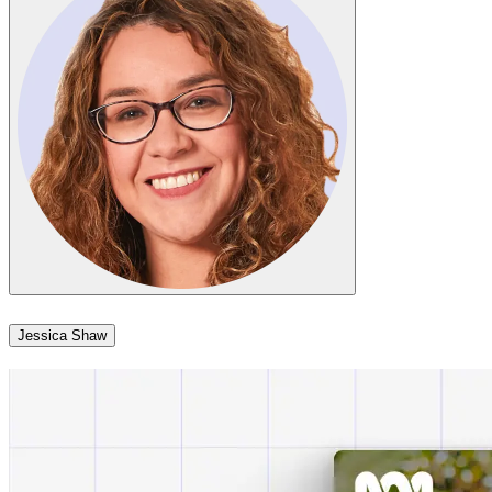
Jessica Shaw​​​​‌ ‍ ​‍​‍‌‍ ‌ ​‍‌‍‍‌‌‍‌ ‌‍‍‌‌‍ ‍​‍​‍​ ‍‍​‍​‍‌ ​ ‌‍​‌‌‍ ‍‌‍‍‌‌ ‌​‌ ‍‌​‍ ‍‌‍‍‌‌‍ ​‍​‍​‍ ​​‍​‍‌‍‍​‌ ​‍‌‍‌‌‌‍‌‍​‍​‍​ ‍‍​‍​‍‌‍‍​‌ ‌​‌ ‌​‌ ​​​ ‍‍​‍ ​‍ ‌‍ ​‌‍ ‌‍​ ‌‍​‌‌‍ ​‌‍‍​‌‍ ‌ ​ ‌ ‌​​ ‍‍​ ​ ​ ​ ​ ​ ​ ​ ​‍ ‌‍‍‌‌‍ ‍‌ ‌​‌‍‌‌‌‍ ‍‌ ‌​​‍ ‌‍‌‌‌‍‌​‌‍‍‌‌ ‌​​‍ ‌‍ ‌‌‍ ‌‍‌​‌‍‌‌​ ‌‌ ​​‌ ​‍‌‍‌‌‌ ​ ‌‍‌‌‌‍ ‍‌ ‌​‌‍​‌‌ ‌​‌‍‍‌‌‍ ‌‍ ‍​ ‍ ‌‍‍‌‌‍‌​​ ‌​ ‌​​ ​‌​ ‌ ‌‍‌‍​ ‍​‌‍‌‍‌‍​ ​ ‌‌​‍ ‌‌‍​‍​ ‌‍​ ‌​‌‍​‌​‍ ‌​ ‌​‌‍​‌​ ​‍​ ‍​​‍ ‌​ ‍‌​ ‌‌​ ‌ ​ ‌‌​‍ ‌‌‍​ ​ ‍‌​ ​​​ ​​‌‍​‌‌‍‌‍‌‍​‌​ ​‍‌‍‌‍​ ‌ ​ ‍​​ ‌‍​ ‍ ‌ ‌​‌ ‍‌‌ ​​‌‍‌‌​ ‌‌‍​‌‌ ‌‌‌ ‌​‌‍‍​‌‍ ‌ ​‍​ ‍ ‌ ​​‌‍​‌‌ ‌​‌‍‍​​ ‌‌‍ ‍‌‍​‌‌‍ ‌‌‍‌‌​ ‌‍​‍‌‍​‌‌ ​ ‌‍‌‌‌‌‌‌‌ ​‍‌‍ ​​ ‌‌‍‍​‌ ‌​‌ ‌​‌ ​​​‍‌‌​ ​ ‌​​‌​‍‌‌​ ​‍‌​‌‍​‍‌‌​ ​‍‌​‌‍‌‍ ​‌‍ ‌‍​ ‌‍​‌‌‍ ​‌‍‍​‌‍ ‌ ​ ‌ ‌​​‍‌‌​ ​ ‌​​‌​ ​ ​ ​ ​ ​ ​ ​ ​‍‌‍‌‍‍‌‌‍‌​​ ‌​ ‌​​ ​‌​ ‌ ‌‍‌‍​ ‍​‌‍‌‍‌‍​ ​ ‌‌​‍ ‌‌‍​‍​ ‌‍​ ‌​‌‍​‌​‍ ‌​ ‌​‌‍​‌​ ​‍​ ‍​​‍ ‌​ ‍‌​ ‌‌​ ‌ ​ ‌‌​‍ ‌‌‍​ ​ ‍‌​ ​​​ ​​‌‍​‌‌‍‌‍‌‍​‌​ ​‍‌‍‌‍​ ‌ ​ ‍​​ ‌‍​‍‌‍‌ ‌​‌ ‍‌‌ ​​‌‍‌‌​ ‌‌‍​‌‌ ‌‌‌ ‌​‌‍‍​‌‍ ‌ ​‍​‍‌‍‌ ​​‌‍​‌‌ ‌​‌‍‍​​ ‌‌‍ ‍‌‍​‌‌‍ ‌‌‍‌‌​‍‌‍‌ ​​‌‍‌‌‌ ​‍‌ ​ ‌ ​​‌‍‌‌‌‍​ ‌ ‌​‌‍‍‌‌ ‌‍‌‍‌‌​ ‌‌ ​​‌ ‌‌‌‍​‍‌‍ ​‌‍‍‌‌ ​ ‌‍‍​‌‍‌‌‌‍‌​​‍​‍‌ ‌