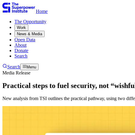
Home
The Opportunity​​​​‌ ‍ ​‍​‍‌‍ ‌ ​‍‌‍‍‌‌‍‌ ‌‍‍‌‌‍ ‍​‍​‍​ ‍‍​‍​‍‌ ​ ‌‍​‌‌‍ ‍‌‍‍‌‌ ‌​‌ ‍‌​‍ ‍‌‍‍‌‌‍ ​‍​‍​‍ ​​‍​‍‌‍‍​‌ ​‍‌‍‌‌‌‍‌‍​‍​‍​ ‍‍​‍​‍‌‍‍​‌ ‌​‌ ‌​‌ ​​​ ‍‍​‍ ​‍ ‌‍ ​‌‍ ‌‍​ ‌‍​‌‌‍ ​‌‍‍​‌‍ ‌ ​ ‌ ‌​​ ‍‍​ ​ ​ ​ ​ ​ ​ ​ ​‍ ‌‍‍‌‌‍ ‍‌ ‌​‌‍‌‌‌‍ ‍‌ ‌​​‍ ‌‍‌‌‌‍‌​‌‍‍‌‌ ‌​​‍ ‌‍ ‌‌‍ ‌‍‌​‌‍‌‌​ ‌‌ ​​‌ ​‍‌‍‌‌‌ ​ ‌‍‌‌‌‍ ‍‌ ‌​‌‍​‌‌ ‌​‌‍‍‌‌‍ ‌‍ ‍​ ‍ ‌‍‍‌‌‍‌​​ ‌​ ​‍​ ‌‍​ ‌‌​ ‌‍​ ​​‌‍‌‌​ ‍​​ ​​​‍ ‌​ ‌ ​ ‌​​ ‌‍​ ‌‌​‍ ‌​ ‌​​ ‍​​ ​ ​ ‍‌​‍ ‌​ ‍​​ ‌‍​ ​‍​ ‍‌​‍ ‌​ ‌‌​ ‌‌​ ‌ ​ ​‍‌‍‌‍​ ‍​​ ​‍​ ‍‌​ ‌‌​ ‍​​ ​​‌‍‌‌​ ‍ ‌ ‌​‌ ‍‌‌ ​​‌‍‌‌​ ‌‌ ​ ‌‍‌‌‌ ‌​‌ ‌​‌‍‍‌‌‍ ‍‌‍‌ ‌ ​ ​ ‍ ‌ ​​‌‍​‌‌ ‌​‌‍‍​​ ‌‌ ​ ‌‍‍‌‌ ‌​‌‍‌‌‌​ ‍‌‍​‌‌ ‌‍‌​‍‌‌ ‌​‌‍‌‌‌‍ ‌‌ ​ ​‍‌‌​ ‌‌‌​​‍‌‌ ‌‍‍ ‌‍‌‌‌ ‍‌​‍‌‌​ ​ ‌​‌​​‍‌‌​ ​ ‌​‌​​‍‌‌​ ​‍​ ​‍‌‍‌‌‌‍​‍‌‍‌‌‌‍​ ‌‍​‍‌‍​‌​ ​​​ ​​​ ​​​ ‌​​ ​​‌‍​ ​‍‌‌​ ​‍​ ​‍​‍‌‌​ ‌‌‌​‌​​‍ ‍‌‍ ​‌‍​‌‌‍​‍‌‍‌‌‌‍ ​​ ‌‍​‍‌‍​‌‌ ​ ‌‍‌‌‌‌‌‌‌ ​‍‌‍ ​​ ‌‌‍‍​‌ ‌​‌ ‌​‌ ​​​‍‌‌​ ​ ‌​​‌​‍‌‌​ ​‍‌​‌‍​‍‌‌​ ​‍‌​‌‍‌‍ ​‌‍ ‌‍​ ‌‍​‌‌‍ ​‌‍‍​‌‍ ‌ ​ ‌ ‌​​‍‌‌​ ​ ‌​​‌​ ​ ​ ​ ​ ​ ​ ​ ​‍‌‍‌‍‍‌‌‍‌​​ ‌​ ​‍​ ‌‍​ ‌‌​ ‌‍​ ​​‌‍‌‌​ ‍​​ ​​​‍ ‌​ ‌ ​ ‌​​ ‌‍​ ‌‌​‍ ‌​ ‌​​ ‍​​ ​ ​ ‍‌​‍ ‌​ ‍​​ ‌‍​ ​‍​ ‍‌​‍ ‌​ ‌‌​ ‌‌​ ‌ ​ ​‍‌‍‌‍​ ‍​​ ​‍​ ‍‌​ ‌‌​ ‍​​ ​​‌‍‌‌​‍‌‍‌ ‌​‌ ‍‌‌ ​​‌‍‌‌​ ‌‌ ​ ‌‍‌‌‌ ‌​‌ ‌​‌‍‍‌‌‍ ‍‌‍‌ ‌ ​ ​‍‌‍‌ ​​‌‍​‌‌ ‌​‌‍‍​​ ‌‌ ​ ‌‍‍‌‌ ‌​‌‍‌‌‌​ ‍‌‍​‌‌ ‌‍‌​‍‌‌ ‌​‌‍‌‌‌‍ ‌‌ ​ ​‍‌‌​ ‌‌‌​​‍‌‌ ‌‍‍ ‌‍‌‌‌ ‍‌​‍‌‌​ ​ ‌​‌​​‍‌‌​ ​ ‌​‌​​‍‌‌​ ​‍​ ​‍‌‍‌‌‌‍​‍‌‍‌‌‌‍​ ‌‍​‍‌‍​‌​ ​​​ ​​​ ​​​ ‌​​ ​​‌‍​ ​‍‌‌​ ​‍​ ​‍​‍‌‌​ ‌‌‌​‌​​‍ ‍‌‍ ​‌‍​‌‌‍​‍‌‍‌‌‌‍ ​​‍‌‍‌ ​​‌‍‌‌‌ ​‍‌ ​ ‌ ​​‌‍‌‌‌‍​ ‌ ‌​‌‍‍‌‌ ‌‍‌‍‌‌​ ‌‌ ​​‌ ‌‌‌‍​‍‌‍ ​‌‍‍‌‌ ​ ‌‍‍​‌‍‌‌‌‍‌​​‍​‍‌ ‌
Work​​​​‌ ‍ ​‍​‍‌‍ ‌ ​‍‌‍‍‌‌‍‌ ‌‍‍‌‌‍ ‍​‍​‍​ ‍‍​‍​‍‌ ​ ‌‍​‌‌‍ ‍‌‍‍‌‌ ‌​‌ ‍‌​‍ ‍‌‍‍‌‌‍ ​‍​‍​‍ ​​‍​‍‌‍‍​‌ ​‍‌‍‌‌‌‍‌‍​‍​‍​ ‍‍​‍​‍‌‍‍​‌ ‌​‌ ‌​‌ ​​​ ‍‍​‍ ​‍ ‌‍ ​‌‍ ‌‍​ ‌‍​‌‌‍ ​‌‍‍​‌‍ ‌ ​ ‌ ‌​​ ‍‍​ ​ ​ ​ ​ ​ ​ ​ ​‍ ‌‍‍‌‌‍ ‍‌ ‌​‌‍‌‌‌‍ ‍‌ ‌​​‍ ‌‍‌‌‌‍‌​‌‍‍‌‌ ‌​​‍ ‌‍ ‌‌‍ ‌‍‌​‌‍‌‌​ ‌‌ ​​‌ ​‍‌‍‌‌‌ ​ ‌‍‌‌‌‍ ‍‌ ‌​‌‍​‌‌ ‌​‌‍‍‌‌‍ ‌‍ ‍​ ‍ ‌‍‍‌‌‍‌​​ ‌​ ​‍​ ‌‍​ ‌‌​ ‌‍​ ​​‌‍‌‌​ ‍​​ ​​​‍ ‌​ ‌ ​ ‌​​ ‌‍​ ‌‌​‍ ‌​ ‌​​ ‍​​ ​ ​ ‍‌​‍ ‌​ ‍​​ ‌‍​ ​‍​ ‍‌​‍ ‌​ ‌‌​ ‌‌​ ‌ ​ ​‍‌‍‌‍​ ‍​​ ​‍​ ‍‌​ ‌‌​ ‍​​ ​​‌‍‌‌​ ‍ ‌ ‌​‌ ‍‌‌ ​​‌‍‌‌​ ‌‌ ​ ‌‍‌‌‌ ‌​‌ ‌​‌‍‍‌‌‍ ‍‌‍‌ ‌ ​ ​ ‍ ‌ ​​‌‍​‌‌ ‌​‌‍‍​​ ‌‌ ​ ‌‍‍‌‌ ‌​‌‍‌‌‌​ ‍‌‍​‌‌ ‌‍‌​‍‌‌ ‌​‌‍‌‌‌‍ ‌‌ ​ ​‍‌‌​ ‌‌‌​​‍‌‌ ‌‍‍ ‌‍‌‌‌ ‍‌​‍‌‌​ ​ ‌​‌​​‍‌‌​ ​ ‌​‌​​‍‌‌​ ​‍​ ​‍​ ‌‌​ ​​‌‍‌‍‌‍​‌‌‍‌​​ ‌‌​ ‌ ‌‍‌‍​ ‌ ‌‍​‌‌‍‌‌​ ​‍​ ‌ ​ ‌​‌‍‌‌​ ‍‌‌‍​ ​ ​​‌‍‌​​ ‍‌​ ​ ​ ‌‌​ ‌‌​ ​‍​ ‌ ​ ‌ ​ ‌‌‌‍‌​‌‍​‌​ ‍‌​ ​​​ ‌ ​‍‌‌​ ​‍​ ​‍​‍‌‌​ ‌‌‌​‌​​‍ ‍‌‍ ​‌‍​‌‌‍​‍‌‍‌‌‌‍ ​​ ‌‍​‍‌‍​‌‌ ​ ‌‍‌‌‌‌‌‌‌ ​‍‌‍ ​​ ‌‌‍‍​‌ ‌​‌ ‌​‌ ​​​‍‌‌​ ​ ‌​​‌​‍‌‌​ ​‍‌​‌‍​‍‌‌​ ​‍‌​‌‍‌‍ ​‌‍ ‌‍​ ‌‍​‌‌‍ ​‌‍‍​‌‍ ‌ ​ ‌ ‌​​‍‌‌​ ​ ‌​​‌​ ​ ​ ​ ​ ​ ​ ​ ​‍‌‍‌‍‍‌‌‍‌​​ ‌​ ​‍​ ‌‍​ ‌‌​ ‌‍​ ​​‌‍‌‌​ ‍​​ ​​​‍ ‌​ ‌ ​ ‌​​ ‌‍​ ‌‌​‍ ‌​ ‌​​ ‍​​ ​ ​ ‍‌​‍ ‌​ ‍​​ ‌‍​ ​‍​ ‍‌​‍ ‌​ ‌‌​ ‌‌​ ‌ ​ ​‍‌‍‌‍​ ‍​​ ​‍​ ‍‌​ ‌‌​ ‍​​ ​​‌‍‌‌​‍‌‍‌ ‌​‌ ‍‌‌ ​​‌‍‌‌​ ‌‌ ​ ‌‍‌‌‌ ‌​‌ ‌​‌‍‍‌‌‍ ‍‌‍‌ ‌ ​ ​‍‌‍‌ ​​‌‍​‌‌ ‌​‌‍‍​​ ‌‌ ​ ‌‍‍‌‌ ‌​‌‍‌‌‌​ ‍‌‍​‌‌ ‌‍‌​‍‌‌ ‌​‌‍‌‌‌‍ ‌‌ ​ ​‍‌‌​ ‌‌‌​​‍‌‌ ‌‍‍ ‌‍‌‌‌ ‍‌​‍‌‌​ ​ ‌​‌​​‍‌‌​ ​ ‌​‌​​‍‌‌​ ​‍​ ​‍​ ‌‌​ ​​‌‍‌‍‌‍​‌‌‍‌​​ ‌‌​ ‌ ‌‍‌‍​ ‌ ‌‍​‌‌‍‌‌​ ​‍​ ‌ ​ ‌​‌‍‌‌​ ‍‌‌‍​ ​ ​​‌‍‌​​ ‍‌​ ​ ​ ‌‌​ ‌‌​ ​‍​ ‌ ​ ‌ ​ ‌‌‌‍‌​‌‍​‌​ ‍‌​ ​​​ ‌ ​‍‌‌​ ​‍​ ​‍​‍‌‌​ ‌‌‌​‌​​‍ ‍‌‍ ​‌‍​‌‌‍​‍‌‍‌‌‌‍ ​​‍‌‍‌ ​​‌‍‌‌‌ ​‍‌ ​ ‌ ​​‌‍‌‌‌‍​ ‌ ‌​‌‍‍‌‌ ‌‍‌‍‌‌​ ‌‌ ​​‌ ‌‌‌‍​‍‌‍ ​‌‍‍‌‌ ​ ‌‍‍​‌‍‌‌‌‍‌​​‍​‍‌ ‌
News & Media​​​​‌ ‍ ​‍​‍‌‍ ‌ ​‍‌‍‍‌‌‍‌ ‌‍‍‌‌‍ ‍​‍​‍​ ‍‍​‍​‍‌ ​ ‌‍​‌‌‍ ‍‌‍‍‌‌ ‌​‌ ‍‌​‍ ‍‌‍‍‌‌‍ ​‍​‍​‍ ​​‍​‍‌‍‍​‌ ​‍‌‍‌‌‌‍‌‍​‍​‍​ ‍‍​‍​‍‌‍‍​‌ ‌​‌ ‌​‌ ​​​ ‍‍​‍ ​‍ ‌‍ ​‌‍ ‌‍​ ‌‍​‌‌‍ ​‌‍‍​‌‍ ‌ ​ ‌ ‌​​ ‍‍​ ​ ​ ​ ​ ​ ​ ​ ​‍ ‌‍‍‌‌‍ ‍‌ ‌​‌‍‌‌‌‍ ‍‌ ‌​​‍ ‌‍‌‌‌‍‌​‌‍‍‌‌ ‌​​‍ ‌‍ ‌‌‍ ‌‍‌​‌‍‌‌​ ‌‌ ​​‌ ​‍‌‍‌‌‌ ​ ‌‍‌‌‌‍ ‍‌ ‌​‌‍​‌‌ ‌​‌‍‍‌‌‍ ‌‍ ‍​ ‍ ‌‍‍‌‌‍‌​​ ‌​ ​‍​ ‌‍​ ‌‌​ ‌‍​ ​​‌‍‌‌​ ‍​​ ​​​‍ ‌​ ‌ ​ ‌​​ ‌‍​ ‌‌​‍ ‌​ ‌​​ ‍​​ ​ ​ ‍‌​‍ ‌​ ‍​​ ‌‍​ ​‍​ ‍‌​‍ ‌​ ‌‌​ ‌‌​ ‌ ​ ​‍‌‍‌‍​ ‍​​ ​‍​ ‍‌​ ‌‌​ ‍​​ ​​‌‍‌‌​ ‍ ‌ ‌​‌ ‍‌‌ ​​‌‍‌‌​ ‌‌ ​ ‌‍‌‌‌ ‌​‌ ‌​‌‍‍‌‌‍ ‍‌‍‌ ‌ ​ ​ ‍ ‌ ​​‌‍​‌‌ ‌​‌‍‍​​ ‌‌ ​ ‌‍‍‌‌ ‌​‌‍‌‌‌​ ‍‌‍​‌‌ ‌‍‌​‍‌‌ ‌​‌‍‌‌‌‍ ‌‌ ​ ​‍‌‌​ ‌‌‌​​‍‌‌ ‌‍‍ ‌‍‌‌‌ ‍‌​‍‌‌​ ​ ‌​‌​​‍‌‌​ ​ ‌​‌​​‍‌‌​ ​‍​ ​‍​ ​​​ ​ ​ ‌‌​ ‍‌​ ‌‍‌‍‌‌‌‍‌​‌‍‌‌​ ‍​​ ​​​ ‌ ​ ‌‌​‍‌‌​ ​‍​ ​‍​‍‌‌​ ‌‌‌​‌​​‍ ‍‌‍ ​‌‍​‌‌‍​‍‌‍‌‌‌‍ ​​ ‌‍​‍‌‍​‌‌ ​ ‌‍‌‌‌‌‌‌‌ ​‍‌‍ ​​ ‌‌‍‍​‌ ‌​‌ ‌​‌ ​​​‍‌‌​ ​ ‌​​‌​‍‌‌​ ​‍‌​‌‍​‍‌‌​ ​‍‌​‌‍‌‍ ​‌‍ ‌‍​ ‌‍​‌‌‍ ​‌‍‍​‌‍ ‌ ​ ‌ ‌​​‍‌‌​ ​ ‌​​‌​ ​ ​ ​ ​ ​ ​ ​ ​‍‌‍‌‍‍‌‌‍‌​​ ‌​ ​‍​ ‌‍​ ‌‌​ ‌‍​ ​​‌‍‌‌​ ‍​​ ​​​‍ ‌​ ‌ ​ ‌​​ ‌‍​ ‌‌​‍ ‌​ ‌​​ ‍​​ ​ ​ ‍‌​‍ ‌​ ‍​​ ‌‍​ ​‍​ ‍‌​‍ ‌​ ‌‌​ ‌‌​ ‌ ​ ​‍‌‍‌‍​ ‍​​ ​‍​ ‍‌​ ‌‌​ ‍​​ ​​‌‍‌‌​‍‌‍‌ ‌​‌ ‍‌‌ ​​‌‍‌‌​ ‌‌ ​ ‌‍‌‌‌ ‌​‌ ‌​‌‍‍‌‌‍ ‍‌‍‌ ‌ ​ ​‍‌‍‌ ​​‌‍​‌‌ ‌​‌‍‍​​ ‌‌ ​ ‌‍‍‌‌ ‌​‌‍‌‌‌​ ‍‌‍​‌‌ ‌‍‌​‍‌‌ ‌​‌‍‌‌‌‍ ‌‌ ​ ​‍‌‌​ ‌‌‌​​‍‌‌ ‌‍‍ ‌‍‌‌‌ ‍‌​‍‌‌​ ​ ‌​‌​​‍‌‌​ ​ ‌​‌​​‍‌‌​ ​‍​ ​‍​ ​​​ ​ ​ ‌‌​ ‍‌​ ‌‍‌‍‌‌‌‍‌​‌‍‌‌​ ‍​​ ​​​ ‌ ​ ‌‌​‍‌‌​ ​‍​ ​‍​‍‌‌​ ‌‌‌​‌​​‍ ‍‌‍ ​‌‍​‌‌‍​‍‌‍‌‌‌‍ ​​‍‌‍‌ ​​‌‍‌‌‌ ​‍‌ ​ ‌ ​​‌‍‌‌‌‍​ ‌ ‌​‌‍‍‌‌ ‌‍‌‍‌‌​ ‌‌ ​​‌ ‌‌‌‍​‍‌‍ ​‌‍‍‌‌ ​ ‌‍‍​‌‍‌‌‌‍‌​​‍​‍‌ ‌
Open Data​​​​‌ ‍ ​‍​‍‌‍ ‌ ​‍‌‍‍‌‌‍‌ ‌‍‍‌‌‍ ‍​‍​‍​ ‍‍​‍​‍‌ ​ ‌‍​‌‌‍ ‍‌‍‍‌‌ ‌​‌ ‍‌​‍ ‍‌‍‍‌‌‍ ​‍​‍​‍ ​​‍​‍‌‍‍​‌ ​‍‌‍‌‌‌‍‌‍​‍​‍​ ‍‍​‍​‍‌‍‍​‌ ‌​‌ ‌​‌ ​​​ ‍‍​‍ ​‍ ‌‍ ​‌‍ ‌‍​ ‌‍​‌‌‍ ​‌‍‍​‌‍ ‌ ​ ‌ ‌​​ ‍‍​ ​ ​ ​ ​ ​ ​ ​ ​‍ ‌‍‍‌‌‍ ‍‌ ‌​‌‍‌‌‌‍ ‍‌ ‌​​‍ ‌‍‌‌‌‍‌​‌‍‍‌‌ ‌​​‍ ‌‍ ‌‌‍ ‌‍‌​‌‍‌‌​ ‌‌ ​​‌ ​‍‌‍‌‌‌ ​ ‌‍‌‌‌‍ ‍‌ ‌​‌‍​‌‌ ‌​‌‍‍‌‌‍ ‌‍ ‍​ ‍ ‌‍‍‌‌‍‌​​ ‌​ ​‍​ ‌‍​ ‌‌​ ‌‍​ ​​‌‍‌‌​ ‍​​ ​​​‍ ‌​ ‌ ​ ‌​​ ‌‍​ ‌‌​‍ ‌​ ‌​​ ‍​​ ​ ​ ‍‌​‍ ‌​ ‍​​ ‌‍​ ​‍​ ‍‌​‍ ‌​ ‌‌​ ‌‌​ ‌ ​ ​‍‌‍‌‍​ ‍​​ ​‍​ ‍‌​ ‌‌​ ‍​​ ​​‌‍‌‌​ ‍ ‌ ‌​‌ ‍‌‌ ​​‌‍‌‌​ ‌‌ ​ ‌‍‌‌‌ ‌​‌ ‌​‌‍‍‌‌‍ ‍‌‍‌ ‌ ​ ​ ‍ ‌ ​​‌‍​‌‌ ‌​‌‍‍​​ ‌‌ ​ ‌‍‍‌‌ ‌​‌‍‌‌‌​ ‍‌‍​‌‌ ‌‍‌​‍‌‌ ‌​‌‍‌‌‌‍ ‌‌ ​ ​‍‌‌​ ‌‌‌​​‍‌‌ ‌‍‍ ‌‍‌‌‌ ‍‌​‍‌‌​ ​ ‌​‌​​‍‌‌​ ​ ‌​‌​​‍‌‌​ ​‍​ ​‍​ ‍​‌‍‌‍‌‍‌​​ ​ ​ ‍​‌‍​‍‌‍‌‌‌‍​ ​ ​‍‌‍​‍​ ‍‌​ ​ ​‍‌‌​ ​‍​ ​‍​‍‌‌​ ‌‌‌​‌​​‍ ‍‌‍ ​‌‍​‌‌‍​‍‌‍‌‌‌‍ ​​ ‌‍​‍‌‍​‌‌ ​ ‌‍‌‌‌‌‌‌‌ ​‍‌‍ ​​ ‌‌‍‍​‌ ‌​‌ ‌​‌ ​​​‍‌‌​ ​ ‌​​‌​‍‌‌​ ​‍‌​‌‍​‍‌‌​ ​‍‌​‌‍‌‍ ​‌‍ ‌‍​ ‌‍​‌‌‍ ​‌‍‍​‌‍ ‌ ​ ‌ ‌​​‍‌‌​ ​ ‌​​‌​ ​ ​ ​ ​ ​ ​ ​ ​‍‌‍‌‍‍‌‌‍‌​​ ‌​ ​‍​ ‌‍​ ‌‌​ ‌‍​ ​​‌‍‌‌​ ‍​​ ​​​‍ ‌​ ‌ ​ ‌​​ ‌‍​ ‌‌​‍ ‌​ ‌​​ ‍​​ ​ ​ ‍‌​‍ ‌​ ‍​​ ‌‍​ ​‍​ ‍‌​‍ ‌​ ‌‌​ ‌‌​ ‌ ​ ​‍‌‍‌‍​ ‍​​ ​‍​ ‍‌​ ‌‌​ ‍​​ ​​‌‍‌‌​‍‌‍‌ ‌​‌ ‍‌‌ ​​‌‍‌‌​ ‌‌ ​ ‌‍‌‌‌ ‌​‌ ‌​‌‍‍‌‌‍ ‍‌‍‌ ‌ ​ ​‍‌‍‌ ​​‌‍​‌‌ ‌​‌‍‍​​ ‌‌ ​ ‌‍‍‌‌ ‌​‌‍‌‌‌​ ‍‌‍​‌‌ ‌‍‌​‍‌‌ ‌​‌‍‌‌‌‍ ‌‌ ​ ​‍‌‌​ ‌‌‌​​‍‌‌ ‌‍‍ ‌‍‌‌‌ ‍‌​‍‌‌​ ​ ‌​‌​​‍‌‌​ ​ ‌​‌​​‍‌‌​ ​‍​ ​‍​ ‍​‌‍‌‍‌‍‌​​ ​ ​ ‍​‌‍​‍‌‍‌‌‌‍​ ​ ​‍‌‍​‍​ ‍‌​ ​ ​‍‌‌​ ​‍​ ​‍​‍‌‌​ ‌‌‌​‌​​‍ ‍‌‍ ​‌‍​‌‌‍​‍‌‍‌‌‌‍ ​​‍‌‍‌ ​​‌‍‌‌‌ ​‍‌ ​ ‌ ​​‌‍‌‌‌‍​ ‌ ‌​‌‍‍‌‌ ‌‍‌‍‌‌​ ‌‌ ​​‌ ‌‌‌‍​‍‌‍ ​‌‍‍‌‌ ​ ‌‍‍​‌‍‌‌‌‍‌​​‍​‍‌ ‌
About​​​​‌ ‍ ​‍​‍‌‍ ‌ ​‍‌‍‍‌‌‍‌ ‌‍‍‌‌‍ ‍​‍​‍​ ‍‍​‍​‍‌ ​ ‌‍​‌‌‍ ‍‌‍‍‌‌ ‌​‌ ‍‌​‍ ‍‌‍‍‌‌‍ ​‍​‍​‍ ​​‍​‍‌‍‍​‌ ​‍‌‍‌‌‌‍‌‍​‍​‍​ ‍‍​‍​‍‌‍‍​‌ ‌​‌ ‌​‌ ​​​ ‍‍​‍ ​‍ ‌‍ ​‌‍ ‌‍​ ‌‍​‌‌‍ ​‌‍‍​‌‍ ‌ ​ ‌ ‌​​ ‍‍​ ​ ​ ​ ​ ​ ​ ​ ​‍ ‌‍‍‌‌‍ ‍‌ ‌​‌‍‌‌‌‍ ‍‌ ‌​​‍ ‌‍‌‌‌‍‌​‌‍‍‌‌ ‌​​‍ ‌‍ ‌‌‍ ‌‍‌​‌‍‌‌​ ‌‌ ​​‌ ​‍‌‍‌‌‌ ​ ‌‍‌‌‌‍ ‍‌ ‌​‌‍​‌‌ ‌​‌‍‍‌‌‍ ‌‍ ‍​ ‍ ‌‍‍‌‌‍‌​​ ‌​ ​‍​ ‌‍​ ‌‌​ ‌‍​ ​​‌‍‌‌​ ‍​​ ​​​‍ ‌​ ‌ ​ ‌​​ ‌‍​ ‌‌​‍ ‌​ ‌​​ ‍​​ ​ ​ ‍‌​‍ ‌​ ‍​​ ‌‍​ ​‍​ ‍‌​‍ ‌​ ‌‌​ ‌‌​ ‌ ​ ​‍‌‍‌‍​ ‍​​ ​‍​ ‍‌​ ‌‌​ ‍​​ ​​‌‍‌‌​ ‍ ‌ ‌​‌ ‍‌‌ ​​‌‍‌‌​ ‌‌ ​ ‌‍‌‌‌ ‌​‌ ‌​‌‍‍‌‌‍ ‍‌‍‌ ‌ ​ ​ ‍ ‌ ​​‌‍​‌‌ ‌​‌‍‍​​ ‌‌ ​ ‌‍‍‌‌ ‌​‌‍‌‌‌​ ‍‌‍​‌‌ ‌‍‌​‍‌‌ ‌​‌‍‌‌‌‍ ‌‌ ​ ​‍‌‌​ ‌‌‌​​‍‌‌ ‌‍‍ ‌‍‌‌‌ ‍‌​‍‌‌​ ​ ‌​‌​​‍‌‌​ ​ ‌​‌​​‍‌‌​ ​‍​ ​‍​ ‌‍​ ​ ‌‍‌‌‌‍​‌‌‍​‍‌‍‌​‌‍‌‌​ ​​​ ‌‍​ ‌ ​ ‌ ​ ‌‌​‍‌‌​ ​‍​ ​‍​‍‌‌​ ‌‌‌​‌​​‍ ‍‌‍ ​‌‍​‌‌‍​‍‌‍‌‌‌‍ ​​ ‌‍​‍‌‍​‌‌ ​ ‌‍‌‌‌‌‌‌‌ ​‍‌‍ ​​ ‌‌‍‍​‌ ‌​‌ ‌​‌ ​​​‍‌‌​ ​ ‌​​‌​‍‌‌​ ​‍‌​‌‍​‍‌‌​ ​‍‌​‌‍‌‍ ​‌‍ ‌‍​ ‌‍​‌‌‍ ​‌‍‍​‌‍ ‌ ​ ‌ ‌​​‍‌‌​ ​ ‌​​‌​ ​ ​ ​ ​ ​ ​ ​ ​‍‌‍‌‍‍‌‌‍‌​​ ‌​ ​‍​ ‌‍​ ‌‌​ ‌‍​ ​​‌‍‌‌​ ‍​​ ​​​‍ ‌​ ‌ ​ ‌​​ ‌‍​ ‌‌​‍ ‌​ ‌​​ ‍​​ ​ ​ ‍‌​‍ ‌​ ‍​​ ‌‍​ ​‍​ ‍‌​‍ ‌​ ‌‌​ ‌‌​ ‌ ​ ​‍‌‍‌‍​ ‍​​ ​‍​ ‍‌​ ‌‌​ ‍​​ ​​‌‍‌‌​‍‌‍‌ ‌​‌ ‍‌‌ ​​‌‍‌‌​ ‌‌ ​ ‌‍‌‌‌ ‌​‌ ‌​‌‍‍‌‌‍ ‍‌‍‌ ‌ ​ ​‍‌‍‌ ​​‌‍​‌‌ ‌​‌‍‍​​ ‌‌ ​ ‌‍‍‌‌ ‌​‌‍‌‌‌​ ‍‌‍​‌‌ ‌‍‌​‍‌‌ ‌​‌‍‌‌‌‍ ‌‌ ​ ​‍‌‌​ ‌‌‌​​‍‌‌ ‌‍‍ ‌‍‌‌‌ ‍‌​‍‌‌​ ​ ‌​‌​​‍‌‌​ ​ ‌​‌​​‍‌‌​ ​‍​ ​‍​ ‌‍​ ​ ‌‍‌‌‌‍​‌‌‍​‍‌‍‌​‌‍‌‌​ ​​​ ‌‍​ ‌ ​ ‌ ​ ‌‌​‍‌‌​ ​‍​ ​‍​‍‌‌​ ‌‌‌​‌​​‍ ‍‌‍ ​‌‍​‌‌‍​‍‌‍‌‌‌‍ ​​‍‌‍‌ ​​‌‍‌‌‌ ​‍‌ ​ ‌ ​​‌‍‌‌‌‍​ ‌ ‌​‌‍‍‌‌ ‌‍‌‍‌‌​ ‌‌ ​​‌ ‌‌‌‍​‍‌‍ ​‌‍‍‌‌ ​ ‌‍‍​‌‍‌‌‌‍‌​​‍​‍‌ ‌
Donate​​​​‌ ‍ ​‍​‍‌‍ ‌ ​‍‌‍‍‌‌‍‌ ‌‍‍‌‌‍ ‍​‍​‍​ ‍‍​‍​‍‌ ​ ‌‍​‌‌‍ ‍‌‍‍‌‌ ‌​‌ ‍‌​‍ ‍‌‍‍‌‌‍ ​‍​‍​‍ ​​‍​‍‌‍‍​‌ ​‍‌‍‌‌‌‍‌‍​‍​‍​ ‍‍​‍​‍‌‍‍​‌ ‌​‌ ‌​‌ ​​​ ‍‍​‍ ​‍ ‌‍ ​‌‍ ‌‍​ ‌‍​‌‌‍ ​‌‍‍​‌‍ ‌ ​ ‌ ‌​​ ‍‍​ ​ ​ ​ ​ ​ ​ ​ ​‍ ‌‍‍‌‌‍ ‍‌ ‌​‌‍‌‌‌‍ ‍‌ ‌​​‍ ‌‍‌‌‌‍‌​‌‍‍‌‌ ‌​​‍ ‌‍ ‌‌‍ ‌‍‌​‌‍‌‌​ ‌‌ ​​‌ ​‍‌‍‌‌‌ ​ ‌‍‌‌‌‍ ‍‌ ‌​‌‍​‌‌ ‌​‌‍‍‌‌‍ ‌‍ ‍​ ‍ ‌‍‍‌‌‍‌​​ ‌​ ​‍​ ‌‍​ ‌‌​ ‌‍​ ​​‌‍‌‌​ ‍​​ ​​​‍ ‌​ ‌ ​ ‌​​ ‌‍​ ‌‌​‍ ‌​ ‌​​ ‍​​ ​ ​ ‍‌​‍ ‌​ ‍​​ ‌‍​ ​‍​ ‍‌​‍ ‌​ ‌‌​ ‌‌​ ‌ ​ ​‍‌‍‌‍​ ‍​​ ​‍​ ‍‌​ ‌‌​ ‍​​ ​​‌‍‌‌​ ‍ ‌ ‌​‌ ‍‌‌ ​​‌‍‌‌​ ‌‌ ​ ‌‍‌‌‌ ‌​‌ ‌​‌‍‍‌‌‍ ‍‌‍‌ ‌ ​ ​ ‍ ‌ ​​‌‍​‌‌ ‌​‌‍‍​​ ‌‌ ​ ‌‍‍‌‌ ‌​‌‍‌‌‌​ ‍‌‍​‌‌ ‌‍‌​‍‌‌ ‌​‌‍‌‌‌‍ ‌‌ ​ ​‍‌‌​ ‌‌‌​​‍‌‌ ‌‍‍ ‌‍‌‌‌ ‍‌​‍‌‌​ ​ ‌​‌​​‍‌‌​ ​ ‌​‌​​‍‌‌​ ​‍​ ​‍​ ‌​​ ‍‌​ ‌‍​ ​ ​ ‍​‌‍​ ​ ‌‌​ ​‍‌‍‌‌​ ​‍​ ‌‌‌‍‌‌​‍‌‌​ ​‍​ ​‍​‍‌‌​ ‌‌‌​‌​​‍ ‍‌‍ ​‌‍​‌‌‍​‍‌‍‌‌‌‍ ​​ ‌‍​‍‌‍​‌‌ ​ ‌‍‌‌‌‌‌‌‌ ​‍‌‍ ​​ ‌‌‍‍​‌ ‌​‌ ‌​‌ ​​​‍‌‌​ ​ ‌​​‌​‍‌‌​ ​‍‌​‌‍​‍‌‌​ ​‍‌​‌‍‌‍ ​‌‍ ‌‍​ ‌‍​‌‌‍ ​‌‍‍​‌‍ ‌ ​ ‌ ‌​​‍‌‌​ ​ ‌​​‌​ ​ ​ ​ ​ ​ ​ ​ ​‍‌‍‌‍‍‌‌‍‌​​ ‌​ ​‍​ ‌‍​ ‌‌​ ‌‍​ ​​‌‍‌‌​ ‍​​ ​​​‍ ‌​ ‌ ​ ‌​​ ‌‍​ ‌‌​‍ ‌​ ‌​​ ‍​​ ​ ​ ‍‌​‍ ‌​ ‍​​ ‌‍​ ​‍​ ‍‌​‍ ‌​ ‌‌​ ‌‌​ ‌ ​ ​‍‌‍‌‍​ ‍​​ ​‍​ ‍‌​ ‌‌​ ‍​​ ​​‌‍‌‌​‍‌‍‌ ‌​‌ ‍‌‌ ​​‌‍‌‌​ ‌‌ ​ ‌‍‌‌‌ ‌​‌ ‌​‌‍‍‌‌‍ ‍‌‍‌ ‌ ​ ​‍‌‍‌ ​​‌‍​‌‌ ‌​‌‍‍​​ ‌‌ ​ ‌‍‍‌‌ ‌​‌‍‌‌‌​ ‍‌‍​‌‌ ‌‍‌​‍‌‌ ‌​‌‍‌‌‌‍ ‌‌ ​ ​‍‌‌​ ‌‌‌​​‍‌‌ ‌‍‍ ‌‍‌‌‌ ‍‌​‍‌‌​ ​ ‌​‌​​‍‌‌​ ​ ‌​‌​​‍‌‌​ ​‍​ ​‍​ ‌​​ ‍‌​ ‌‍​ ​ ​ ‍​‌‍​ ​ ‌‌​ ​‍‌‍‌‌​ ​‍​ ‌‌‌‍‌‌​‍‌‌​ ​‍​ ​‍​‍‌‌​ ‌‌‌​‌​​‍ ‍‌‍ ​‌‍​‌‌‍​‍‌‍‌‌‌‍ ​​‍‌‍‌ ​​‌‍‌‌‌ ​‍‌ ​ ‌ ​​‌‍‌‌‌‍​ ‌ ‌​‌‍‍‌‌ ‌‍‌‍‌‌​ ‌‌ ​​‌ ‌‌‌‍​‍‌‍ ​‌‍‍‌‌ ​ ‌‍‍​‌‍‌‌‌‍‌​​‍​‍‌ ‌
Search
Search
Menu
Media Release
Practical steps to fuel security, not “wishful thinking”​​​​‌ ‍ ​‍​‍‌‍ ‌ ​‍‌‍‍‌‌‍‌ ‌‍‍‌‌‍ ‍​‍​‍​ ‍‍​‍​‍‌ ​ ‌‍​‌‌‍ ‍‌‍‍‌‌ ‌​‌ ‍‌​‍ ‍‌‍‍‌‌‍ ​‍​‍​‍ ​​‍​‍‌‍‍​‌ ​‍‌‍‌‌‌‍‌‍​‍​‍​ ‍‍​‍​‍‌‍‍​‌ ‌​‌ ‌​‌ ​​​ ‍‍​‍ ​‍ ‌‍ ​‌‍ ‌‍​ ‌‍​‌‌‍ ​‌‍‍​‌‍ ‌ ​ ‌ ‌​​ ‍‍​ ​ ​ ​ ​ ​ ​ ​ ​‍ ‌‍‍‌‌‍ ‍‌ ‌​‌‍‌‌‌‍ ‍‌ ‌​​‍ ‌‍‌‌‌‍‌​‌‍‍‌‌ ‌​​‍ ‌‍ ‌‌‍ ‌‍‌​‌‍‌‌​ ‌‌ ​​‌ ​‍‌‍‌‌‌ ​ ‌‍‌‌‌‍ ‍‌ ‌​‌‍​‌‌ ‌​‌‍‍‌‌‍ ‌‍ ‍​ ‍ ‌‍‍‌‌‍‌​​ ‌​ ​‌‌‍​ ​ ‍‌‌‍​‌​ ‌ ​ ‌‌​ ‌​​ ​‌​‍ ‌‌‍‌‌‌‍​ ‌‍‌‌​ ​‌​‍ ‌​ ‌​​ ‍‌‌‍‌‍‌‍‌‌​‍ ‌‌‍​‌‌‍‌‌​ ‌‌​ ‌ ​‍ ‌‌‍​ ​ ‌‍‌‍​ ​ ‍​‌‍‌​​ ‌‌​ ​‍​ ​ ​ ‍‌​ ​‌​ ​‌​ ​‌​ ‍ ‌ ‌​‌ ‍‌‌ ​​‌‍‌‌​ ‌‌‍ ‍‌‍‌‌‌ ‌ ‌ ​ ​ ‍ ‌ ​​‌‍​‌‌ ‌​‌‍‍​​ ‌‌ ‌​‌‍‍‌‌ ‌​‌‍ ​‌‍‌‌​ ‌‍​‍‌‍​‌‌ ​ ‌‍‌‌‌‌‌‌‌ ​‍‌‍ ​​ ‌‌‍‍​‌ ‌​‌ ‌​‌ ​​​‍‌‌​ ​ ‌​​‌​‍‌‌​ ​‍‌​‌‍​‍‌‌​ ​‍‌​‌‍‌‍ ​‌‍ ‌‍​ ‌‍​‌‌‍ ​‌‍‍​‌‍ ‌ ​ ‌ ‌​​‍‌‌​ ​ ‌​​‌​ ​ ​ ​ ​ ​ ​ ​ ​‍‌‍‌‍‍‌‌‍‌​​ ‌​ ​‌‌‍​ ​ ‍‌‌‍​‌​ ‌ ​ ‌‌​ ‌​​ ​‌​‍ ‌‌‍‌‌‌‍​ ‌‍‌‌​ ​‌​‍ ‌​ ‌​​ ‍‌‌‍‌‍‌‍‌‌​‍ ‌‌‍​‌‌‍‌‌​ ‌‌​ ‌ ​‍ ‌‌‍​ ​ 
New analysis from TSI outlines the practical pathway, using two different levers, to achieve fuel security of almost 90% by 2040.​​​​‌ ‍ ​‍​‍‌‍ ‌ ​‍‌‍‍‌‌‍‌ ‌‍‍‌‌‍ ‍​‍​‍​ ‍‍​‍​‍‌ ​ ‌‍​‌‌‍ ‍‌‍‍‌‌ ‌​‌ ‍‌​‍ ‍‌‍‍‌‌‍ ​‍​‍​‍ ​​‍​‍‌‍‍​‌ ​‍‌‍‌‌‌‍‌‍​‍​‍​ ‍‍​‍​‍‌‍‍​‌ ‌​‌ ‌​‌ ​​​ ‍‍​‍ ​‍ ‌‍ ​‌‍ ‌‍​ ‌‍​‌‌‍ ​‌‍‍​‌‍ ‌ ​ ‌ ‌​​ ‍‍​ ​ ​ ​ ​ ​ ​ ​ ​‍ ‌‍‍‌‌‍ ‍‌ ‌​‌‍‌‌‌‍ ‍‌ ‌​​‍ ‌‍‌‌‌‍‌​‌‍‍‌‌ ‌​​‍ ‌‍ ‌‌‍ ‌‍‌​‌‍‌‌​ ‌‌ ​​‌ ​‍‌‍‌‌‌ ​ ‌‍‌‌‌‍ ‍‌ ‌​‌‍​‌‌ ‌​‌‍‍‌‌‍ ‌‍ ‍​ ‍ ‌‍‍‌‌‍‌​​ ‌​ ​‌‌‍​ ​ ‍‌‌‍​‌​ ‌ ​ ‌‌​ ‌​​ ​‌​‍ ‌‌‍‌‌‌‍​ ‌‍‌‌​ ​‌​‍ ‌​ ‌​​ ‍‌‌‍‌‍‌‍‌‌​‍ ‌‌‍​‌‌‍‌‌​ ‌‌​ ‌ ​‍ ‌‌‍​ ​ ‌‍‌‍​ ​ ‍​‌‍‌​​ ‌‌​ ​‍​ ​ ​ ‍‌​ ​‌​ ​‌​ ​‌​ ‍ ‌ ‌​‌ ‍‌‌ ​​‌‍‌‌​ ‌‌‍ ‍‌‍‌‌‌ ‌ ‌ ​ ​ ‍ ‌ ​​‌‍​‌‌ ‌​‌‍‍​​ ‌‌‍‌​‌‍‌‌‌ ​ ‌‍​ ‌ ​‍‌‍‍‌‌ ​​‌ ‌​‌‍‍‌‌‍ ‌‍ ‍​‍‌‌​ ‌‌‌​​‍‌‌ ‌‍‍ ‌‍‌‌‌ ‍‌​‍‌‌​ ​ ‌​‌​​‍‌‌​ ​ ‌​‌​​‍‌‌​ ​‍​ ​‍​ ‌ ​ ​ ​ ​ ‌‍​ ​ ​‌‌‍‌‍​ ‌‍‌‍​‍​ ‌​​ ‍​​ ‌‌‌‍‌‍​‍‌‌​ ​‍​ ​‍​‍‌‌​ ‌‌‌​‌​​‍ ‍‌‍​ ‌‍‍​‌‍‍‌‌‍ ​‌‍‌​‌ ​‍‌‍‌‌‌‍ ‍​‍‌‌​ ‌‌‌​​‍‌‌ ‌‍‍ ‌‍‌‌‌ ‍‌​‍‌‌​ ​ ‌​‌​​‍‌‌​ ​ ‌​‌​​‍‌‌​ ​‍​ ​‍​ ‌​​ ​‌​ ​‌‌‍‌‍‌‍​‌​ ‍​​ ‍‌‌‍​‍​ ‍‌‌‍‌​​ ​​​ ‌‌​‍‌‌​ ​‍​ ​‍​‍‌‌​ 