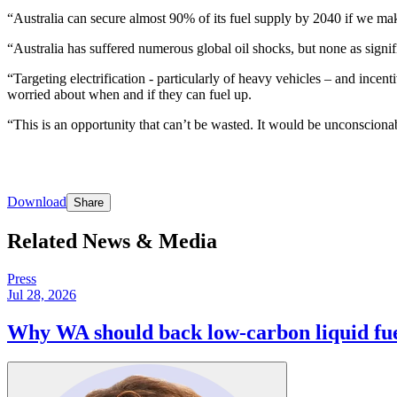
“Australia can secure almost 90% of its fuel supply by 2040 if we make the right decisions now.​​​​‌ ‍ ​‍​‍‌‍ ‌ ​‍‌‍‍‌‌‍‌ ‌‍‍‌‌‍ ‍​‍​‍​ ‍‍​‍​‍‌ ​ ‌‍​‌‌‍ ‍‌‍‍‌‌ ‌​‌ ‍‌​‍ ‍‌‍‍‌‌‍ ​‍​‍​‍ ​​‍​‍‌‍‍​‌ ​‍‌‍‌‌‌‍‌‍​‍​‍​ ‍‍​‍​‍‌‍‍​‌ ‌​‌ ‌​‌ ​​​ ‍‍​‍ ​‍ ‌‍ ​‌‍ ‌‍​ ‌‍​‌‌‍ ​‌‍‍​‌‍ ‌ ​ ‌ ‌​​ ‍‍​ ​ ​ ​ ​ ​ ​ ​ ​‍ ‌‍‍‌‌‍ ‍‌ ‌​‌‍‌‌‌‍ ‍‌ ‌​​‍ ‌‍‌‌‌‍‌​‌‍‍‌‌ ‌​​‍ ‌‍ ‌‌‍ ‌‍‌​‌‍‌‌​ ‌‌ ​​‌ ​‍‌‍‌‌‌ ​ ‌‍‌‌‌‍ ‍‌ ‌​‌‍​‌‌ ‌​‌‍‍‌‌‍ ‌‍ ‍​ ‍ ‌‍‍‌‌‍‌​​ ‌​ ​‌‌‍​ ​ ‍‌‌‍​‌​ ‌ ​ ‌‌​ ‌​​ ​‌​‍ ‌‌‍‌‌‌‍​ ‌‍‌‌​ ​‌​‍ ‌​ ‌​​ ‍‌‌‍‌‍‌‍‌‌​‍ ‌‌‍​‌‌‍‌‌​ ‌‌​ ‌ ​‍ ‌‌‍​ ​ ‌‍‌‍​ ​ ‍​‌‍‌​​ ‌‌​ ​‍​ ​ ​ ‍‌​ ​‌​ ​‌​ ​‌​ ‍ ‌ ‌​‌ ‍‌‌ ​​‌‍‌‌​ ‌‌‍ ‍‌‍‌‌‌ ‌ ‌ ​ ​ ‍ ‌ ​​‌‍​‌‌ ‌​‌‍‍​​ ‌‌‍​ ‌‍ ‌‍ ‍‌ ‌​‌‍‌‌‌‍ ‍‌ ‌​​‍‌‌​ ‌‌‌​​‍‌‌ ‌‍‍ ‌‍‌‌‌ ‍‌​‍‌‌​ ​ ‌​‌​​‍‌‌​ ​ ‌​‌​​‍‌‌​ ​‍​ ​‍​ ‍‌​ ‍​​ ‌‍‌‍​‌​ ‌​​ ‌‍​ ‌ ​ ‍‌‌‍‌‍‌‍​‍​ ‍​​ ‌ ​‍‌‌​ ​‍​ ​‍​‍‌‌​ ‌‌‌​‌​​‍ ‍‌‍​ ‌‍‍​‌‍‍‌‌‍ ​‌‍‌​‌ ​‍‌‍‌‌‌‍ ‍​‍‌‌​ ‌‌‌​​‍‌‌ ‌‍‍ ‌‍‌‌‌ ‍‌​‍‌‌​ ​ ‌​‌​​‍‌‌​ ​ ‌​‌​​‍‌‌​ ​‍​ ​‍‌‍‌‍‌‍‌‌​ ‌​‌‍​‌​ ‌ ​ ‌ ​ ‌‍‌‍​‍​ ‌​​ ​ ​ ‍​​ ‍‌​‍‌‌​ ​‍​ ​‍​‍‌‌​ ‌‌‌​‌​​‍ ‍‌ ‌​‌‍‌‌‌ ‍​‌ ‌​​ ‌‍​‍‌‍​‌‌ ​ ‌‍‌‌‌‌‌‌‌ ​‍‌‍ ​​ ‌‌‍‍​‌ ‌​‌ ‌​‌ ​​​‍‌‌​ ​ ‌​​‌​‍‌‌​ ​‍‌​‌‍​‍‌‌​ ​‍‌​‌‍‌‍ ​‌‍ ‌‍​ ‌‍​‌‌‍ ​‌‍‍​‌‍ ‌ ​ ‌ ‌​​‍‌‌​ ​ ‌​​‌​ ​ ​ ​ ​ ​ ​ ​ ​‍‌‍‌‍‍‌‌‍‌​​ ‌​ ​‌‌‍​ ​ ‍‌‌‍​‌​ ‌ ​ ‌‌​ ‌​​ ​‌​‍ ‌‌‍‌‌‌‍​ ‌‍‌‌​ ​‌​‍ ‌​ ‌​​ ‍‌‌‍‌‍‌‍‌‌​‍ ‌‌‍​‌‌‍‌‌​ ‌‌​ ‌ ​‍ ‌‌‍​ ​ ‌‍‌‍​ ​ ‍​‌‍‌​​ ‌‌​ ​‍​ ​ ​ ‍‌​ ​‌​ ​‌​ ​‌​‍‌‍‌ ‌​‌ ‍‌‌ ​​‌‍‌‌
“Australia has suffered numerous global oil shocks, but none as significant as the one we are experiencing now.​​​​‌ ‍ ​‍​‍‌‍ ‌ ​‍‌‍‍‌‌‍‌ ‌‍‍‌‌‍ ‍​‍​‍​ ‍‍​‍​‍‌ ​ ‌‍​‌‌‍ ‍‌‍‍‌‌ ‌​‌ ‍‌​‍ ‍‌‍‍‌‌‍ ​‍​‍​‍ ​​‍​‍‌‍‍​‌ ​‍‌‍‌‌‌‍‌‍​‍​‍​ ‍‍​‍​‍‌‍‍​‌ ‌​‌ ‌​‌ ​​​ ‍‍​‍ ​‍ ‌‍ ​‌‍ ‌‍​ ‌‍​‌‌‍ ​‌‍‍​‌‍ ‌ ​ ‌ ‌​​ ‍‍​ ​ ​ ​ ​ ​ ​ ​ ​‍ ‌‍‍‌‌‍ ‍‌ ‌​‌‍‌‌‌‍ ‍‌ ‌​​‍ ‌‍‌‌‌‍‌​‌‍‍‌‌ ‌​​‍ ‌‍ ‌‌‍ ‌‍‌​‌‍‌‌​ ‌‌ ​​‌ ​‍‌‍‌‌‌ ​ ‌‍‌‌‌‍ ‍‌ ‌​‌‍​‌‌ ‌​‌‍‍‌‌‍ ‌‍ ‍​ ‍ ‌‍‍‌‌‍‌​​ ‌​ ​‌‌‍​ ​ ‍‌‌‍​‌​ ‌ ​ ‌‌​ ‌​​ ​‌​‍ ‌‌‍‌‌‌‍​ ‌‍‌‌​ ​‌​‍ ‌​ ‌​​ ‍‌‌‍‌‍‌‍‌‌​‍ ‌‌‍​‌‌‍‌‌​ ‌‌​ ‌ ​‍ ‌‌‍​ ​ ‌‍‌‍​ ​ ‍​‌‍‌​​ ‌‌​ ​‍​ ​ ​ ‍‌​ ​‌​ ​‌​ ​‌​ ‍ ‌ ‌​‌ ‍‌‌ ​​‌‍‌‌​ ‌‌‍ ‍‌‍‌‌‌ ‌ ‌ ​ ​ ‍ ‌ ​​‌‍​‌‌ ‌​‌‍‍​​ ‌‌‍​ ‌‍ ‌‍ ‍‌ ‌​‌‍‌‌‌‍ ‍‌ ‌​​‍‌‌​ ‌‌‌​​‍‌‌ ‌‍‍ ‌‍‌‌‌ ‍‌​‍‌‌​ ​ ‌​‌​​‍‌‌​ ​ ‌​‌​​‍‌‌​ ​‍​ ​‍‌‍‌‌​ ‍‌‌‍‌‌​ ‌ ​ ​‌​ ​ ​ ‌ ​ ‌‍​ ​‍​ ​‌​ ‌ ‌‍‌‌​‍‌‌​ ​‍​ ​‍​‍‌‌​ ‌‌‌​‌​​‍ ‍‌‍​ ‌‍‍​‌‍‍‌‌‍ ​‌‍‌​‌ ​‍‌‍‌‌‌‍ ‍​‍‌‌​ ‌‌‌​​‍‌‌ ‌‍‍ ‌‍‌‌‌ ‍‌​‍‌‌​ ​ ‌​‌​​‍‌‌​ ​ ‌​‌​​‍‌‌​ ​‍​ ​‍​ ​‍​ ‍​​ ‍​​ ​ ‌‍‌‌‌‍‌‌​ ‌‌‌‍‌‍‌‍​‍​ ‌​‌‍‌‍​ ​‌​‍‌‌​ ​‍​ ​‍​‍‌‌​ ‌‌‌​‌​​‍ ‍‌ ‌​‌‍‌‌‌ ‍​‌ ‌​​ ‌‍​‍‌‍​‌‌ ​ ‌‍‌‌‌‌‌‌‌ ​‍‌‍ ​​ ‌‌‍‍​‌ ‌​‌ ‌​‌ ​​​‍‌‌​ ​ ‌​​‌​‍‌‌​ ​‍‌​‌‍​‍‌‌​ ​‍‌​‌‍‌‍ ​‌‍ ‌‍​ ‌‍​‌‌‍ ​‌‍‍​‌‍ ‌ ​ ‌ ‌​​‍‌‌​ ​ ‌​​‌​ ​ ​ 
“Targeting electrification - particularly of heavy vehicles – and incen
worried about when and if they can fuel up.​​​​‌ ‍ ​‍​‍‌‍ ‌ ​‍‌‍‍‌‌‍‌ ‌‍‍‌‌‍ ‍​‍​‍​ ‍‍​‍​‍‌ ​ ‌‍​‌‌‍ ‍‌‍‍‌‌ ‌​‌ ‍‌​‍ ‍‌‍‍‌‌‍ ​‍​‍​‍ ​​‍​‍‌‍‍​‌ ​‍‌‍‌‌‌‍‌‍​‍​‍​ ‍‍​‍​‍‌‍‍​‌ ‌​‌ ‌​‌ ​​​ ‍‍​‍ ​‍ ‌‍ ​‌‍ ‌‍​ ‌‍​‌‌‍ ​‌‍‍​‌‍ ‌ ​ ‌ ‌​​ ‍‍​ ​ ​ ​ ​ ​ ​ ​ ​‍ ‌‍‍‌‌‍ ‍‌ ‌​‌‍‌‌‌‍ ‍‌ ‌​​‍ ‌‍‌‌‌‍‌​‌‍‍‌‌ ‌​​‍ ‌‍ ‌‌‍ ‌‍‌​‌‍‌‌​ ‌‌ ​​‌ ​‍‌‍‌‌‌ ​ ‌‍‌‌‌‍ ‍‌ ‌​‌‍​‌‌ ‌​‌‍‍‌‌‍ ‌‍ ‍​ ‍ ‌‍‍‌‌‍‌​​ ‌​ ​‌‌‍​ ​ ‍‌‌‍​‌​ ‌ ​ ‌‌​ ‌​​ ​‌​‍ ‌‌‍‌‌‌‍​ ‌‍‌‌​ ​‌​‍ ‌​ ‌​​ ‍‌‌‍‌‍‌‍‌‌​‍ ‌‌‍​‌‌‍‌‌​ ‌‌​ ‌ ​‍ ‌‌‍​ ​ ‌‍‌‍​ ​ ‍​‌‍‌​​ ‌‌​ ​‍​ ​ ​ ‍‌​ ​‌​ ​‌​ ​‌​ ‍ ‌ ‌​‌ ‍‌‌ ​​‌‍‌‌​ ‌‌‍ ‍‌‍‌‌‌ ‌ ‌ ​ ​ ‍ ‌ ​​‌‍​‌‌ ‌​‌‍‍​​ ‌‌‍​ ‌‍ ‌‍ ‍‌ ‌​‌‍‌‌‌‍ ‍‌ ‌​​‍‌‌​ ‌‌‌​​‍‌‌ ‌‍‍ ‌‍‌‌‌ ‍‌​‍‌‌​ ​ ‌​‌​​‍‌‌​ ​ ‌​‌​​‍‌‌​ ​‍​ ​‍‌‍​‍‌‍​‌‌‍​‍​ ​​‌‍​‌​ ​​​ ‍​‌‍​ ‌‍‌​‌‍‌‍​ ​ ‌‍‌​​‍‌‌​ ​‍​ ​‍​‍‌‌​ ‌‌‌​‌​​‍ ‍‌‍​ ‌‍‍​‌‍‍‌‌‍ ​‌‍‌​‌ ​‍‌‍‌‌‌‍ ‍​‍‌‌​ ‌‌‌​​‍‌‌ ‌‍‍ ‌‍‌‌‌ ‍‌​‍‌‌​ ​ ‌​‌​​‍‌‌​ ​ ‌​‌​​‍‌‌​ ​‍​ ​‍​ ​​​ ‌‍​ ​ ‌‍‌‍‌‍​‍​ ​‍​ ‌​​ ‍‌‌‍‌​‌‍‌‌​ ​​​ ‍‌​‍‌‌​ ​‍​ ​‍​‍‌‌​ ‌‌‌​‌​​‍ ‍‌ ‌​‌‍‌‌‌ ‍​‌ ‌​​ ‌‍​‍‌‍​‌‌ ​ ‌‍‌‌‌‌‌‌‌ ​‍‌‍ ​​ ‌‌‍‍​‌ ‌​‌ ‌​‌ ​​​‍‌‌​ ​ ‌​​‌​‍‌‌​ ​‍‌​‌‍​‍‌‌​ ​‍‌​‌‍‌‍ ​‌‍ ‌‍​ ‌‍​‌‌‍ ​‌‍‍​‌‍ ‌ ​ ‌ ‌​​‍‌‌​ ​ ‌​​‌​ ​ ​ ​ ​ ​ ​ ​ ​‍‌‍‌‍‍‌‌‍‌​​ ‌​ ​‌‌‍​ ​ ‍‌‌‍​‌​ ‌ ​ ‌‌​ ‌​​ ​‌​‍ ‌‌‍‌‌‌‍​ ‌‍‌‌​ ​‌​‍ ‌​ ‌​​ ‍‌‌‍‌‍‌‍‌‌​‍ ‌‌‍​‌‌‍‌‌​ ‌‌​ ‌ ​‍ ‌‌‍​ ​ ‌‍‌‍​ ​ ‍​‌‍‌​​ ‌‌​ ​‍​ ​ ​ ‍‌​ ​‌​ ​‌​ ​‌​‍‌‍‌ ‌​‌ ‍‌‌ ​​‌‍‌‌​ ‌‌‍ ‍‌‍‌‌‌ ‌ ‌ ​ ​‍‌‍‌ ​​‌‍​‌‌ ‌​‌‍‍​​ ‌‌‍​ ‌‍ ‌‍ ‍‌ ‌​‌‍‌‌‌‍ ‍‌ ‌​​‍‌‌​ ‌‌‌​​‍‌‌ ‌‍‍ ‌‍‌‌‌ ‍‌​‍‌‌​ ​ ‌​‌​​‍‌‌​ ​ ‌​‌​​‍‌‌​ ​‍​ ​‍‌‍​‍‌‍​‌‌‍​‍​ ​​‌‍​‌​ ​​​ ‍​‌‍​ ‌‍‌​‌‍‌‍​ ​ ‌‍‌​​‍‌‌​ ​‍​ ​‍​‍‌‌​ ‌‌‌​‌​​‍ ‍‌‍​ ‌‍‍​‌‍‍‌‌‍ ​‌‍‌​‌ ​‍‌‍‌‌‌‍ ‍​‍‌‌​ ‌‌‌​​‍‌‌ ‌‍‍ ‌‍‌‌‌ ‍‌​‍‌‌​ ​ ‌​‌​​‍‌‌​ ​ ‌​‌​​‍‌‌​ ​‍​ ​‍​ ​​​ ‌‍​ ​ ‌‍‌‍‌‍​‍​ ​‍​ ‌​​ ‍‌‌‍‌​‌‍‌‌​ ​​​ ‍‌​‍‌‌​ ​‍​ ​‍​‍‌‌​ ‌‌‌​‌​​‍ ‍‌ ‌​‌‍‌‌‌ ‍​‌ ‌​​‍‌‍‌ ​​‌‍‌‌‌ ​‍‌ ​ ‌ ​​‌‍‌‌‌‍​ ‌ ‌​‌‍‍‌‌ ‌‍‌‍‌‌​ ‌‌ ​​‌ ‌‌‌‍​‍‌‍ ​‌‍‍‌‌ ​ ‌‍‍​‌‍‌‌‌‍‌​​‍​‍‌ ‌
“This is an opportunity that can’t be wasted. It would be unconscionable if we are still worried about diesel supply in 2040 and haven’t used the next decade to get ourselves off foreign fuels.”​​​​‌ ‍ ​‍​‍‌‍ ‌ ​‍‌‍‍‌‌‍‌ ‌‍‍‌‌‍ ‍​‍​‍​ ‍‍​‍​‍‌ ​ ‌‍​‌‌‍ ‍‌‍‍‌‌ ‌​‌ ‍‌​‍ ‍‌‍‍‌‌‍ ​‍​‍​‍ ​​‍​‍‌‍‍​‌ ​‍‌‍‌‌‌‍‌‍​‍​‍​ ‍‍​‍​‍‌‍‍​‌ ‌​‌ ‌​‌ ​​​ ‍‍​‍ ​‍ ‌‍ ​‌‍ ‌‍​ ‌‍​‌‌‍ ​‌‍‍​‌‍ ‌ ​ ‌ ‌​​ ‍‍​ ​ ​ ​ ​ ​ ​ ​ ​‍ ‌‍‍‌‌‍ ‍‌ ‌​‌‍‌‌‌‍ ‍‌ ‌​​‍ ‌‍‌‌‌‍‌​‌‍‍‌‌ ‌​​‍ ‌‍ ‌‌‍ ‌‍‌​‌‍‌‌​ ‌‌ ​​‌ ​‍‌‍‌‌‌ ​ ‌‍‌‌‌‍ ‍‌ ‌​‌‍​‌‌ ‌​‌‍‍‌‌‍ ‌‍ ‍​ ‍ ‌‍‍‌‌‍‌​​ ‌​ ​‌‌‍​ ​ ‍‌‌‍​‌​ ‌ ​ ‌‌​ ‌​​ ​‌​‍ ‌‌‍‌‌‌‍​ ‌‍‌‌​ ​‌​‍ ‌​ ‌​​ ‍‌‌‍‌‍‌‍‌‌​‍ ‌‌‍​‌‌‍‌‌​ ‌‌​ ‌ ​‍ ‌‌‍​ ​ ‌‍‌‍​ ​ ‍​‌‍‌​​ ‌‌​ ​‍​ ​ ​ ‍‌​ ​‌​ ​‌​ ​‌​ ‍ ‌ ‌​‌ ‍‌‌ ​​‌‍‌‌​ ‌‌‍ 
Download​​​​‌ ‍ ​‍​‍‌‍ ‌ ​‍‌‍‍‌‌‍‌ ‌‍‍‌‌‍ ‍​‍​‍​ ‍‍​‍​‍‌ ​ ‌‍​‌‌‍ ‍‌‍‍‌‌ ‌​‌ ‍‌​‍ ‍‌‍‍‌‌‍ ​‍​‍​‍ ​​‍​‍‌‍‍​‌ ​‍‌‍‌‌‌‍‌‍​‍​‍​ ‍‍​‍​‍‌‍‍​‌ ‌​‌ ‌​‌ ​​​ ‍‍​‍ ​‍ ‌‍ ​‌‍ ‌‍​ ‌‍​‌‌‍ ​‌‍‍​‌‍ ‌ ​ ‌ ‌​​ ‍‍​ ​ ​ ​ ​ ​ ​ ​ ​‍ ‌‍‍‌‌‍ ‍‌ ‌​‌‍‌‌‌‍ ‍‌ ‌​​‍ ‌‍‌‌‌‍‌​‌‍‍‌‌ ‌​​‍ ‌‍ ‌‌‍ ‌‍‌​‌‍‌‌​ ‌‌ ​​‌ ​‍‌‍‌‌‌ ​ ‌‍‌‌‌‍ ‍‌ ‌​‌‍​‌‌ ‌​‌‍‍‌‌‍ ‌‍ ‍​ ‍ ‌‍‍‌‌‍‌​​ ‌​ ​‌‌‍​ ​ ‍‌‌‍​‌​ ‌ ​ ‌‌​ ‌​​ ​‌​‍ ‌‌‍‌‌‌‍​ ‌‍‌‌​ ​‌​‍ ‌​ ‌​​ ‍‌‌‍‌‍‌‍‌‌​‍ ‌‌‍​‌‌‍‌‌​ ‌‌​ ‌ ​‍ ‌‌‍​ ​ ‌‍‌‍​ ​ ‍​‌‍‌​​ ‌‌​ ​‍​ ​ ​ ‍‌​ ​‌​ ​‌​ ​‌​ ‍ ‌ ‌​‌ ‍‌‌ ​​‌‍‌‌​ ‌‌‍ ‍‌‍‌‌‌ ‌ ‌ ​ ​ ‍ ‌ ​​‌‍​‌‌ ‌​‌‍‍​​ ‌‌‍‌​‌‍ ‌ ‌ ‌‍ ‍‌‍ ​‌‍ ‌‍​‌‌‍‌​‌ ​ ‌​​‌‌‍ ‍‌‍‌​‌​ ​‌‍‍‌‌‍ ‍‌‍‍ ‌ ​ ​‍‌‌​ ‌‌‌​​‍‌‌ ‌‍‍ ‌‍‌‌‌ ‍‌​‍‌‌​ ​ ‌​‌​​‍‌‌​ ​ ‌​‌​​‍‌‌​ ​‍​ ​‍​ ‍‌‌‍‌‌​ ​‌​ ‌‌​ ‌​​ ​​​ ​ ​ ​‍​ ‌‌​ ‌‍​ ‌ ‌‍​‍​‍‌‌​ ​‍​ ​‍​‍‌‌​ ‌‌‌​‌​​‍ ‍‌ ‌​‌‍‍‌‌ ‌​‌‍ ​‌‍‌‌​ ‌‍​‍‌‍​‌‌ ​ ‌‍‌‌‌‌‌‌‌ ​‍‌‍ ​​ ‌‌‍‍​‌ ‌​‌ ‌​‌ ​​​‍‌‌​ ​ ‌​​‌​‍‌‌​ ​‍‌​‌‍​‍‌‌​ ​‍‌​‌‍‌‍ ​‌‍ ‌‍​ ‌‍​‌‌‍ ​‌‍‍​‌‍ ‌ ​ ‌ ‌​​‍‌‌​ ​ ‌​​‌​ ​ ​ ​ ​ ​ ​ ​ ​‍‌‍‌‍‍‌‌‍‌​​ ‌​ ​‌‌‍​ ​ ‍‌‌‍​‌​ ‌ ​ ‌‌​ ‌​​ ​‌​‍ ‌‌‍‌‌‌‍​ ‌‍‌‌​ ​‌​‍ ‌​ ‌​​ ‍‌‌‍‌‍‌‍‌‌​‍ ‌‌‍​‌‌‍‌‌​ ‌‌​ ‌ ​‍ ‌‌‍​ ​ ‌‍‌‍​ ​ ‍​‌‍‌​​ ‌‌​ ​‍​ ​ ​ ‍‌​ ​‌​ ​‌​ ​‌​‍‌‍‌ ‌​‌ ‍‌‌ ​​‌‍‌‌​ ‌‌‍ ‍‌‍‌‌‌ ‌ ‌ ​ ​‍‌‍‌ ​​‌‍​‌‌ ‌​‌‍‍​​ ‌‌‍‌​‌‍ ‌ ‌ ‌‍ ‍‌‍ ​‌‍ ‌‍​‌‌‍‌​‌ ​ ‌​​‌‌‍ ‍‌‍‌​‌​ ​‌‍‍‌‌‍ ‍‌‍‍ ‌ ​ ​‍‌‌​ ‌‌‌​​‍‌‌ ‌‍‍ ‌‍‌‌‌ ‍‌​‍‌‌​ ​ ‌​‌​​‍‌‌​ ​ ‌​‌​​‍‌‌​ ​‍​ ​‍​ ‍‌‌‍‌‌​ ​‌​ ‌‌​ ‌​​ ​​​ ​ ​ ​‍​ ‌‌​ ‌‍​ ‌ ‌‍​‍​‍‌‌​ ​‍​ ​‍​‍‌‌​ ‌‌‌​‌​​‍ ‍‌ ‌​‌‍‍‌‌ ‌​‌‍ ​‌‍‌‌​‍‌‍‌ ​​‌‍‌‌‌ ​‍‌ ​ ‌ ​​‌‍‌‌‌‍​ ‌ ‌​‌‍‍‌‌ ‌‍‌‍‌‌​ ‌‌ ​​‌ ‌‌‌‍​‍‌‍ ​‌‍‍‌‌ ​ ‌‍‍​‌‍‌‌‌‍‌​​‍​‍‌ ‌
Share
Related News & Media
Press
Jul 28, 2026
Why WA should back low-carbon liquid fuels over a new oil refinery​​​​‌ ‍ ​‍​‍‌‍ ‌ ​‍‌‍‍‌‌‍‌ ‌‍‍‌‌‍ ‍​‍​‍​ ‍‍​‍​‍‌ ​ ‌‍​‌‌‍ ‍‌‍‍‌‌ ‌​‌ ‍‌​‍ ‍‌‍‍‌‌‍ ​‍​‍​‍ ​​‍​‍‌‍‍​‌ ​‍‌‍‌‌‌‍‌‍​‍​‍​ ‍‍​‍​‍‌‍‍​‌ ‌​‌ ‌​‌ ​​​ ‍‍​‍ ​‍ ‌‍ ​‌‍ ‌‍​ ‌‍​‌‌‍ ​‌‍‍​‌‍ ‌ ​ ‌ ‌​​ ‍‍​ ​ ​ ​ ​ ​ ​ ​ ​‍ ‌‍‍‌‌‍ ‍‌ ‌​‌‍‌‌‌‍ ‍‌ ‌​​‍ ‌‍‌‌‌‍‌​‌‍‍‌‌ ‌​​‍ ‌‍ ‌‌‍ ‌‍‌​‌‍‌‌​ ‌‌ ​​‌ ​‍‌‍‌‌‌ ​ ‌‍‌‌‌‍ ‍‌ ‌​‌‍​‌‌ ‌​‌‍‍‌‌‍ ‌‍ ‍​ ‍ ‌‍‍‌‌‍‌​​ ‌​ ‌‌​ ​ ‌‍​ ​ ​‍​ ‌​​ ​​‌‍‌‌‌‍​ ​‍ ‌​ ​ ‌‍‌‌​ ​‌​ ‌‌​‍ ‌​ ‌​‌‍​ ​ ‍‌​ ​ ​‍ ‌‌‍​‌​ ‌​‌‍‌‌‌‍‌‍​‍ ‌‌‍‌‍​ ​‍​ ‌‍​ ‍​​ ‍‌​ ​‍‌‍‌​​ ‌‍​ ‍​‌‍​‍‌‍‌​‌‍​‌​ ‍ ‌ ‌​‌ ‍‌‌ ​​‌‍‌‌​ ‌‌‍ ‍‌‍‌‌‌ ‌ ‌ ​ ​ ‍ ‌ ​​‌‍​‌‌ ‌​‌‍‍​​ ‌‌ ‌​‌‍‍‌‌ ‌​‌‍ ​‌‍‌‌​ ‌‍​‍‌‍​‌‌ ​ ‌‍‌‌‌‌‌‌‌ ​‍‌‍ ​​ ‌‌‍‍​‌ ‌​‌ ‌​‌ ​​​‍‌‌​ ​ ‌​​‌​‍‌‌​ ​‍‌