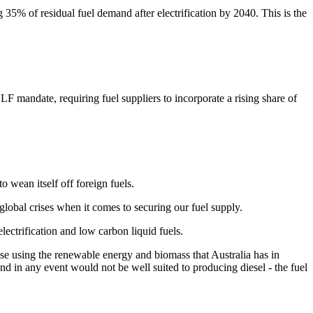
% of residual fuel demand after electrification by 2040. This is the
F mandate, requiring fuel suppliers to incorporate a rising share of
​ ​ ‍​​ ‌‌‌‍​‍​ ‌​​ ‌‌‌‍‌​​‍‌‌​ ​‍​ ​‍​‍‌‌​ ‌‌‌​‌​​‍ ‍‌‍​ ‌‍‍​‌‍‍‌‌‍ ​‌‍‌​‌ ​‍‌‍‌‌‌‍ ‍​‍‌‌​ ‌‌‌​​‍‌‌ ‌‍‍ ‌‍‌‌‌ ‍‌​‍‌‌​ ​ ‌​‌​​‍‌‌​ ​ ‌​‌​​‍‌‌​ ​‍​ ​‍​ ​ ‌‍​‍​ ‌​​ ‌​‌‍‌‍​ ​ ​ ‌​‌‍​ ​ ‍​​ ‌​‌‍​ ‌‍​‌​‍‌‌​ ​‍​ ​‍​‍‌‌​ ‌‌‌​‌​​‍ ‍‌ ‌​‌‍‌‌‌ ‍​‌ ‌​​‍‌‍‌ ​​‌‍‌‌‌ ​‍‌ ​ ‌ ​​‌‍‌‌‌‍​ ‌ ‌​‌‍‍‌‌ ‌‍‌‍‌‌​ ‌‌ ​​‌ ‌‌‌‍​‍‌‍ ​‌‍‍‌‌ ​ ‌‍‍​‌‍‌‌‌‍‌​​‍​‍‌ ‌
 ‌‌​ ​‍​ ​ ​ ‍‌​ ​‌​ ​‌​ ​‌​‍‌‍‌ ‌​‌ ‍‌‌ ​​‌‍‌‌​ ‌‌‍ ‍‌‍‌‌‌ ‌ ‌ ​ ​‍‌‍‌ ​​‌‍​‌‌ ‌​‌‍‍​​ ‌‌‍​ ‌‍ ‌‍ ‍‌ ‌​‌‍‌‌‌‍ ‍‌ ‌​​‍‌‌​ ‌‌‌​​‍‌‌ ‌‍‍ ‌‍‌‌‌ ‍‌​‍‌‌​ ​ ‌​‌​​‍‌‌​ ​ ‌​‌​​‍‌‌​ ​‍​ ​‍‌‍​‍‌‍‌​‌‍‌‌​ ​‍​ ‍​​ ​​​ ‍​‌‍‌‍‌‍​ ‌‍‌‍​ ​‌‌‍​ ​‍‌‌​ ​‍​ ​‍​‍‌‌​ ‌‌‌​‌​​‍ ‍‌‍​ ‌‍‍​‌‍‍‌‌‍ ​‌‍‌​‌ ​‍‌‍‌‌‌‍ ‍​‍‌‌​ ‌‌‌​​‍‌‌ ‌‍‍ ‌‍‌‌‌ ‍‌​‍‌‌​ ​ ‌​‌​​‍‌‌​ ​ ‌​‌​​‍‌‌​ ​‍​ ​‍​ ‌‌‌‍‌​​ ​ ‌‍‌‌​ ​‌​ ​‌​ ​‍‌‍​‍​ ‌‍‌‍​‌​ ‌‍​ ‌‌​‍‌‌​ ​‍​ ​‍​‍‌‌​ ‌‌‌​‌​​‍ ‍‌ ‌​‌‍‌‌‌ ‍​‌ ‌​​‍‌‍‌ ​​‌‍‌‌‌ ​‍‌ ​ ‌ ​​‌‍‌‌‌‍​ ‌ ‌​‌‍‍‌‌ ‌‍‌‍‌‌​ ‌‌ ​​‌ ‌‌‌‍​‍‌‍ ​‌‍‍‌‌ ​ ‌‍‍​‌‍‌‌‌‍‌​​‍​‍‌ ‌
‍‌‌‌‍ ‍‌ ‌​​‍‌‌​ ‌‌‌​​‍‌‌ ‌‍‍ ‌‍‌‌‌ ‍‌​‍‌‌​ ​ ‌​‌​​‍‌‌​ ​ ‌​‌​​‍‌‌​ ​‍​ ​‍​ ‌ ‌‍‌‌‌‍‌‌‌‍‌‌​ ‍​​ ​ ‌‍​‍​ ​​‌‍​ ​ ‍​​ ​ ​ ‍​​‍‌‌​ ​‍​ ​‍​‍‌‌​ ‌‌‌​‌​​‍ ‍‌‍​ ‌‍‍​‌‍‍‌‌‍ ​‌‍‌​‌ ​‍‌‍‌‌‌‍ ‍​‍‌‌​ ‌‌‌​​‍‌‌ ‌‍‍ ‌‍‌‌‌ ‍‌​‍‌‌​ ​ ‌​‌​​‍‌‌​ ​ ‌​‌​​‍‌‌​ ​‍​ ​‍​ ​‍​ ‍​​ ‍‌​ ‌‍‌‍‌​​ ‌‍​ ​​​ ​‍​ ‌​​ ​‌​ ‌ ‌‍​‌​‍‌‌​ ​‍​ ​‍​‍‌‌​ ‌‌‌​‌​​‍ ‍‌ ‌​‌‍‌‌‌ ‍​‌ ‌​​‍‌‍‌ ​​‌‍‌‌‌ ​‍‌ ​ ‌ ​​‌‍‌‌‌‍​ ‌ ‌​‌‍‍‌‌ ‌‍‌‍‌‌​ ‌‌ ​​‌ ‌‌‌‍​‍‌‍ ​‌‍‍‌‌ ​ ‌‍‍​‌‍‌‌‌‍‌​​‍​‍‌ ‌
ose using the renewable energy and biomass that Australia has in
d in any event would not be well suited to producing diesel - the fuel