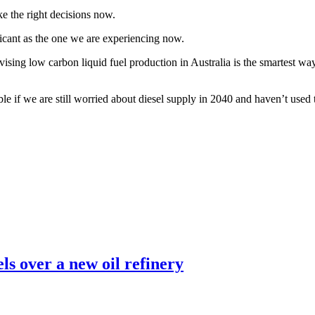
​ ‌‌‍ ‍‌‍‌‌‌ ‌ ‌ ​ ​‍‌‍‌ ​​‌‍​‌‌ ‌​‌‍‍​​ ‌‌‍​ ‌‍ ‌‍ ‍‌ ‌​‌‍‌‌‌‍ ‍‌ ‌​​‍‌‌​ ‌‌‌​​‍‌‌ ‌‍‍ ‌‍‌‌‌ ‍‌​‍‌‌​ ​ ‌​‌​​‍‌‌​ ​ ‌​‌​​‍‌‌​ ​‍​ ​‍​ ‍‌​ ‍​​ ‌‍‌‍​‌​ ‌​​ ‌‍​ ‌ ​ ‍‌‌‍‌‍‌‍​‍​ ‍​​ ‌ ​‍‌‌​ ​‍​ ​‍​‍‌‌​ ‌‌‌​‌​​‍ ‍‌‍​ ‌‍‍​‌‍‍‌‌‍ ​‌‍‌​‌ ​‍‌‍‌‌‌‍ ‍​‍‌‌​ ‌‌‌​​‍‌‌ ‌‍‍ ‌‍‌‌‌ ‍‌​‍‌‌​ ​ ‌​‌​​‍‌‌​ ​ ‌​‌​​‍‌‌​ ​‍​ ​‍‌‍‌‍‌‍‌‌​ ‌​‌‍​‌​ ‌ ​ ‌ ​ ‌‍‌‍​‍​ ‌​​ ​ ​ ‍​​ ‍‌​‍‌‌​ ​‍​ ​‍​‍‌‌​ ‌‌‌​‌​​‍ ‍‌ ‌​‌‍‌‌‌ ‍​‌ ‌​​‍‌‍‌ ​​‌‍‌‌‌ ​‍‌ ​ ‌ ​​‌‍‌‌‌‍​ ‌ ‌​‌‍‍‌‌ ‌‍‌‍‌‌​ ‌‌ ​​‌ ‌‌‌‍​‍‌‍ ​‌‍‍‌‌ ​ ‌‍‍​‌‍‌‌‌‍‌​​‍​‍‌ ‌
​ ​ ​ ​ ​ ​‍‌‍‌‍‍‌‌‍‌​​ ‌​ ​‌‌‍​ ​ ‍‌‌‍​‌​ ‌ ​ ‌‌​ ‌​​ ​‌​‍ ‌‌‍‌‌‌‍​ ‌‍‌‌​ ​‌​‍ ‌​ ‌​​ ‍‌‌‍‌‍‌‍‌‌​‍ ‌‌‍​‌‌‍‌‌​ ‌‌​ ‌ ​‍ ‌‌‍​ ​ ‌‍‌‍​ ​ ‍​‌‍‌​​ ‌‌​ ​‍​ ​ ​ ‍‌​ ​‌​ ​‌​ ​‌​‍‌‍‌ ‌​‌ ‍‌‌ ​​‌‍‌‌​ ‌‌‍ ‍‌‍‌‌‌ ‌ ‌ ​ ​‍‌‍‌ ​​‌‍​‌‌ ‌​‌‍‍​​ ‌‌‍​ ‌‍ ‌‍ ‍‌ ‌​‌‍‌‌‌‍ ‍‌ ‌​​‍‌‌​ ‌‌‌​​‍‌‌ ‌‍‍ ‌‍‌‌‌ ‍‌​‍‌‌​ ​ ‌​‌​​‍‌‌​ ​ ‌​‌​​‍‌‌​ ​‍​ ​‍‌‍‌‌​ ‍‌‌‍‌‌​ ‌ ​ ​‌​ ​ ​ ‌ ​ ‌‍​ ​‍​ ​‌​ ‌ ‌‍‌‌​‍‌‌​ ​‍​ ​‍​‍‌‌​ ‌‌‌​‌​​‍ ‍‌‍​ ‌‍‍​‌‍‍‌‌‍ ​‌‍‌​‌ ​‍‌‍‌‌‌‍ ‍​‍‌‌​ ‌‌‌​​‍‌‌ ‌‍‍ ‌‍‌‌‌ ‍‌​‍‌‌​ ​ ‌​‌​​‍‌‌​ ​ ‌​‌​​‍‌‌​ ​‍​ ​‍​ ​‍​ ‍​​ ‍​​ ​ ‌‍‌‌‌‍‌‌​ ‌‌‌‍‌‍‌‍​‍​ ‌​‌‍‌‍​ ​‌​‍‌‌​ ​‍​ ​‍​‍‌‌​ ‌‌‌​‌​​‍ ‍‌ ‌​‌‍‌‌‌ ‍​‌ ‌​​‍‌‍‌ ​​‌‍‌‌‌ ​‍‌ ​ ‌ ​​‌‍‌‌‌‍​ ‌ ‌​‌‍‍‌‌ ‌‍‌‍‌‌​ ‌‌ ​​‌ ‌‌‌‍​‍‌‍ ​‌‍‍‌‌ ​ ‌‍‍​‌‍‌‌‌‍‌​​‍​‍‌ ‌
tivising low carbon liquid fuel production in Australia is the smartest w
‍‌‍‌‌‌ ‌ ‌ ​ ​ ‍ ‌ ​​‌‍​‌‌ ‌​‌‍‍​​ ‌‌‍​ ‌‍ ‌‍ ‍‌ ‌​‌‍‌‌‌‍ ‍‌ ‌​​‍‌‌​ ‌‌‌​​‍‌‌ ‌‍‍ ‌‍‌‌‌ ‍‌​‍‌‌​ ​ ‌​‌​​‍‌‌​ ​ ‌​‌​​‍‌‌​ ​‍​ ​‍​ ‌‍‌‍‌‍​ ‍‌​ ‌‌​ ‌‍‌‍​‍‌‍‌‍​ ​‌​ ‍​‌‍‌‍‌‍‌‍​ ‍​​‍‌‌​ ​‍​ ​‍​‍‌‌​ ‌‌‌​‌​​‍ ‍‌‍​ ‌‍‍​‌‍‍‌‌‍ ​‌‍‌​‌ ​‍‌‍‌‌‌‍ ‍​‍‌‌​ ‌‌‌​​‍‌‌ ‌‍‍ ‌‍‌‌‌ ‍‌​‍‌‌​ ​ ‌​‌​​‍‌‌​ ​ ‌​‌​​‍‌‌​ ​‍​ ​‍‌‍​‌​ ​ ‌‍‌​‌‍‌‌​ ‍‌​ ‌​‌‍‌‌​ ​​​ ‍​​ ‌‍​ ‌ ​ ​‌​‍‌‌​ ​‍​ ​‍​‍‌‌​ ‌‌‌​‌​​‍ ‍‌ ‌​‌‍‌‌‌ ‍​‌ ‌​​ ‌‍​‍‌‍​‌‌ ​ ‌‍‌‌‌‌‌‌‌ ​‍‌‍ ​​ ‌‌‍‍​‌ ‌​‌ ‌​‌ ​​​‍‌‌​ ​ ‌​​‌​‍‌‌​ ​‍‌​‌‍​‍‌‌​ ​‍‌​‌‍‌‍ ​‌‍ ‌‍​ ‌‍​‌‌‍ ​‌‍‍​‌‍ ‌ ​ ‌ ‌​​‍‌‌​ ​ ‌​​‌​ ​ ​ ​ ​ ​ ​ ​ ​‍‌‍‌‍‍‌‌‍‌​​ ‌​ ​‌‌‍​ ​ ‍‌‌‍​‌​ ‌ ​ ‌‌​ ‌​​ ​‌​‍ ‌‌‍‌‌‌‍​ ‌‍‌‌​ ​‌​‍ ‌​ ‌​​ ‍‌‌‍‌‍‌‍‌‌​‍ ‌‌‍​‌‌‍‌‌​ ‌‌​ ‌ ​‍ ‌‌‍​ ​ ‌‍‌‍​ ​ ‍​‌‍‌​​ ‌‌​ ​‍​ ​ ​ ‍‌​ ​‌​ ​‌​ ​‌​‍‌‍‌ ‌​‌ ‍‌
​‌‍​‍‌‌​ ​‍‌​‌‍‌‍ ​‌‍ ‌‍​ ‌‍​‌‌‍ ​‌‍‍​‌‍ ‌ ​ ‌ ‌​​‍‌‌​ ​ ‌​​‌​ ​ ​ ​ ​ ​ ​ ​ ​‍‌‍‌‍‍‌‌‍‌​​ ‌​ ‌‌​ ​ ‌‍​ ​ ​‍​ ‌​​ ​​‌‍‌‌‌‍​ ​‍ ‌​ ​ ‌‍‌‌​ ​‌​ ‌‌​‍ ‌​ ‌​‌‍​ ​ ‍‌​ ​ ​‍ ‌‌‍​‌​ ‌​‌‍‌‌‌‍‌‍​‍ ‌‌‍‌‍​ ​‍​ ‌‍​ ‍​​ ‍‌​ ​‍‌‍‌​​ ‌‍​ ‍​‌‍​‍‌‍‌​‌‍​‌​‍‌‍‌ ‌​‌ ‍‌‌ ​​‌‍‌‌​ ‌‌‍ ‍‌‍‌‌‌ ‌ ‌ ​ ​‍‌‍‌ ​​‌‍​‌‌ ‌​‌‍‍​​ ‌‌ ‌​‌‍‍‌‌ ‌​‌‍ ​‌‍‌‌​‍‌‍‌ ​​‌‍‌‌‌ ​‍‌ ​ ‌ ​​‌‍‌‌‌‍​ ‌ ‌​‌‍‍‌‌ ‌‍‌‍‌‌​ ‌‌ ​​‌ ‌‌‌‍​‍‌‍ ​‌‍‍‌‌ ​ ‌‍‍​‌‍‌‌‌‍‌​​‍​‍‌ ‌