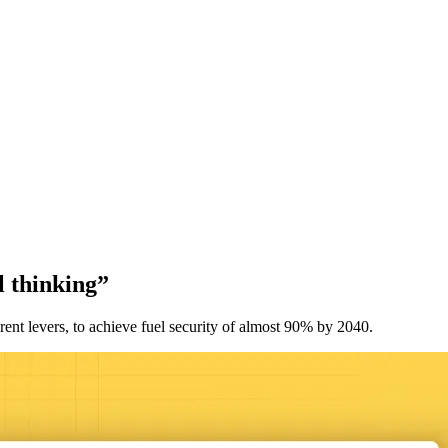
‌‍‌‍​ ​ ‍​‌‍‌​​ ‌‌​ ​‍​ ​ ​ ‍‌​ ​‌​ ​‌​ ​‌​‍‌‍‌ ‌​‌ ‍‌‌ ​​‌‍‌‌​ ‌‌‍ ‍‌‍‌‌‌ ‌ ‌ ​ ​‍‌‍‌ ​​‌‍​‌‌ ‌​‌‍‍​​ ‌‌ ‌​‌‍‍‌‌ ‌​‌‍ ​‌‍‌‌​‍‌‍‌ ​​‌‍‌‌‌ ​‍‌ ​ ‌ ​​‌‍‌‌‌‍​ ‌ ‌​‌‍‍‌‌ ‌‍‌‍‌‌​ ‌‌ ​​‌ ‌‌‌‍​‍‌‍ ​‌‍‍‌‌ ​ ‌‍‍​‌‍‌‌‌‍‌​​‍​‍‌ ‌
‌‌‌​‌​​‍ ‍‌ ‌​‌‍‌‌‌ ‍​‌ ‌​​ ‌‍​‍‌‍​‌‌ ​ ‌‍‌‌‌‌‌‌‌ ​‍‌‍ ​​ ‌‌‍‍​‌ ‌​‌ ‌​‌ ​​​‍‌‌​ ​ ‌​​‌​‍‌‌​ ​‍‌​‌‍​‍‌‌​ ​‍‌​‌‍‌‍ ​‌‍ ‌‍​ ‌‍​‌‌‍ ​‌‍‍​‌‍ ‌ ​ ‌ ‌​​‍‌‌​ ​ ‌​​‌​ ​ ​ ​ ​ ​ ​ ​ ​‍‌‍‌‍‍‌‌‍‌​​ ‌​ ​‌‌‍​ ​ ‍‌‌‍​‌​ ‌ ​ ‌‌​ ‌​​ ​‌​‍ ‌‌‍‌‌‌‍​ ‌‍‌‌​ ​‌​‍ ‌​ ‌​​ ‍‌‌‍‌‍‌‍‌‌​‍ ‌‌‍​‌‌‍‌‌​ ‌‌​ ‌ ​‍ ‌‌‍​ ​ ‌‍‌‍​ ​ ‍​‌‍‌​​ ‌‌​ ​‍​ ​ ​ ‍‌​ ​‌​ ​‌​ ​‌​‍‌‍‌ ‌​‌ ‍‌‌ ​​‌‍‌‌​ ‌‌‍ ‍‌‍‌‌‌ ‌ ‌ ​ ​‍‌‍‌ ​​‌‍​‌‌ ‌​‌‍‍​​ ‌‌‍‌​‌‍‌‌‌ ​ ‌‍​ ‌ ​‍‌‍‍‌‌ ​​‌ ‌​‌‍‍‌‌‍ ‌‍ ‍​‍‌‌​ ‌‌‌​​‍‌‌ ‌‍‍ ‌‍‌‌‌ ‍‌​‍‌‌​ ​ ‌​‌​​‍‌‌​ ​ ‌​‌​​‍‌‌​ ​‍​ ​‍​ ‌ ​ ​ ​ ​ ‌‍​ ​ ​‌‌‍‌‍​ ‌‍‌‍​‍​ ‌​​ ‍​​ ‌‌‌‍‌‍​‍‌‌​ ​‍​ ​‍​‍‌‌​ ‌‌‌​‌​​‍ ‍‌‍​ ‌‍‍​‌‍‍‌‌‍ ​‌‍‌​‌ ​‍‌‍‌‌‌‍ ‍​‍‌‌​ ‌‌‌​​‍‌‌ ‌‍‍ ‌‍‌‌‌ ‍‌​‍‌‌​ ​ ‌​‌​​‍‌‌​ ​ ‌​‌​​‍‌‌​ ​‍​ ​‍​ ‌​​ ​‌​ ​‌‌‍‌‍‌‍​‌​ ‍​​ ‍‌‌‍​‍​ ‍‌‌‍‌​​ ​​​ ‌‌​‍‌‌​ ​‍​ ​‍​‍‌‌​ ‌‌‌​‌​​‍ ‍‌ ‌​‌‍‌‌‌ ‍​‌ ‌​​‍‌‍‌ ​​‌‍‌‌‌ ​‍‌ ​ ‌ ​​‌‍‌‌‌‍​ ‌ ‌​‌‍‍‌‌ ‌‍‌‍‌‌​ ‌‌ ​​‌ ‌‌‌‍​‍‌‍ ​‌‍‍‌‌ ​ ‌‍‍​‌‍‌‌‌‍‌​​‍​‍‌ ‌