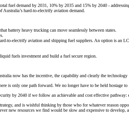
total fuel demand by 2031, 10% by 2035 and 15% by 2040 - addressing 35
​‌‍‌‍ ​‌‍ ‌‍​ ‌‍​‌‌‍ ​‌‍‍​‌‍ ‌ ​ ‌ ‌​​‍‌‌​ ​ ‌​​‌​ ​ ​ ​ ​ ​ ​ ​ ​‍‌‍‌‍‍‌‌‍‌​​ ‌​ ​‌‌‍​ ​ ‍‌‌‍​‌​ ‌ ​ ‌‌​ ‌​​ ​‌​‍ ‌‌‍‌‌‌‍​ ‌‍‌‌​ ​‌​‍ ‌​ ‌​​ ‍‌‌‍‌‍‌‍‌‌​‍ ‌‌‍​‌‌‍‌‌​ ‌‌​ ‌ ​‍ ‌‌‍​ ​ ‌‍‌‍​ ​ ‍​‌‍‌​​ ‌‌​ ​‍​ ​ ​ ‍‌​ ​‌​ ​‌​ ​‌​‍‌‍‌ ‌​‌ ‍‌‌ ​​‌‍‌‌​ ‌‌‍ ‍‌‍‌‌‌ ‌ ‌ ​ ​‍‌‍‌ ​​‌‍​‌‌ ‌​‌‍‍​​ ‌‌‍​ ‌‍ ‌‍ ‍‌ ‌​‌‍‌‌‌‍ ‍‌ ‌​​‍‌‌​ ‌‌‌​​‍‌‌ ‌‍‍ ‌‍‌‌‌ ‍‌​‍‌‌​ ​ ‌​‌​​‍‌‌​ ​ ‌​‌​​‍‌‌​ ​‍​ ​‍‌‍​ ​ ​‍​ ​‌​ ‍‌​ ‍​​ ‍​​ ‍​‌‍​‌​ ‌‍‌‍‌‌​ ‍‌​ ​‍​‍‌‌​ ​‍​ ​‍​‍‌‌​ ‌‌‌​‌​​‍ ‍‌‍​ ‌‍‍​‌‍‍‌‌‍ ​‌‍‌​‌ ​‍‌‍‌‌‌‍ ‍​‍‌‌​ ‌‌‌​​‍‌‌ ‌‍‍ ‌‍‌‌‌ ‍‌​‍‌‌​ ​ ‌​‌​​‍‌‌​ ​ ‌​‌​​‍‌‌​ ​‍​ ​‍​ ​‌‌‍​ ‌‍‌‌‌‍‌‍‌‍‌‍‌‍​‍​ ​​​ ​ ​ ‌‍‌‍‌​​ ​‌‌‍​ ​‍‌‌​ ​‍​ ​‍​‍‌‌​ ‌‌‌​‌​​‍ ‍‌ ‌​‌‍‌‌‌ ‍​‌ ‌​​‍‌‍‌ ​​‌‍‌‌‌ ​‍‌ ​ ‌ ​​‌‍‌‌‌‍​ ‌ ‌​‌‍‍‌‌ ‌‍‌‍‌‌​ ‌‌ ​​‌ ‌‌‌‍​‍‌‍ ​‌‍‍‌‌ ​ ‌‍‍​‌‍‌‌‌‍‌​​‍​‍‌ ‌
‌​​‍‌‌​ ​‍​ ​‍‌‍‌‌​ ‌​‌‍‌​​ ‌‌​ ‌‌‌‍​ ​ ‍‌‌‍​ ​ ‍‌​ ‌ ​ ​​​ ​‌​‍‌‌​ ​‍​ ​‍​‍‌‌​ ‌‌‌​‌​​‍ ‍‌ ‌​‌‍‌‌‌ ‍​‌ ‌​​ ‌‍​‍‌‍​‌‌ ​ ‌‍‌‌‌‌‌‌‌ ​‍‌‍ ​​ ‌‌‍‍​‌ ‌​‌ ‌​‌ ​​​‍‌‌​ ​ ‌​​‌​‍‌‌​ ​‍‌​‌‍​‍‌‌​ ​‍‌​‌‍‌‍ ​‌‍ ‌‍​ ‌‍​‌‌‍ ​‌‍‍​‌‍ ‌ ​ ‌ ‌​​‍‌‌​ ​ ‌​​‌​ ​ ​ ​ ​ ​ ​ ​ ​‍‌‍‌‍‍‌‌‍‌​​ ‌​ ​‌‌‍​ ​ ‍‌‌‍​‌​ ‌ ​ ‌‌​ ‌​​ ​‌​‍ ‌‌‍‌‌‌‍​ ‌‍‌‌​ ​‌​‍ ‌​ ‌​​ ‍‌‌‍‌‍‌‍‌‌​‍ ‌‌‍​‌‌‍‌‌​ ‌‌​ ‌ ​‍ ‌‌‍​ ​ ‌‍‌‍​ ​ ‍​‌‍‌​​ ‌‌​ ​‍​ ​ ​ ‍‌​ ​‌​ ​‌​ ​‌​‍‌‍‌ ‌​‌ ‍‌‌ ​​‌‍‌‌​ ‌‌‍ ‍‌‍‌‌‌ ‌ ‌ ​ ​‍‌‍‌ ​​‌‍​‌‌ ‌​‌‍‍​​ ‌‌‍​ ‌‍ ‌‍ ‍‌ ‌​‌‍‌‌‌‍ ‍‌ ‌​​‍‌‌​ ‌‌‌​​‍‌‌ ‌‍‍ ‌‍‌‌‌ ‍‌​‍‌‌​ ​ ‌​‌​​‍‌‌​ ​ ‌​‌​​‍‌‌​ ​‍​ ​‍‌‍​‍​ ‌ ​ ​‌​ ‌‌​ ‌‌‌‍​ ​ ‍‌‌‍​‍​ ​‍‌‍‌‍​ ‍‌​ ‍‌​‍‌‌​ ​‍​ ​‍​‍‌‌​ ‌‌‌​‌​​‍ ‍‌‍​ ‌‍‍​‌‍‍‌‌‍ ​‌‍‌​‌ ​‍‌‍‌‌‌‍ ‍​‍‌‌​ ‌‌‌​​‍‌‌ ‌‍‍ ‌‍‌‌‌ ‍‌​‍‌‌​ ​ ‌​‌​​‍‌‌​ ​ ‌​‌​​‍‌‌​ ​‍​ ​‍‌‍‌‌​ ‌​‌‍‌​​ ‌‌​ ‌‌‌‍​ ​ ‍‌‌‍​ ​ ‍‌​ ‌ ​ ​​​ ​‌​‍‌‌​ ​‍​ ​‍​‍‌‌​ ‌‌‌​‌​​‍ ‍‌ ‌​‌‍‌‌‌ ‍​‌ ‌​​‍‌‍‌ ​​‌‍‌‌‌ ​‍‌ ​ ‌ ​​‌‍‌‌‌‍​ ‌ ‌​‌‍‍‌‌ ‌‍‌‍‌‌​ ‌‌ ​​‌ ‌‌‌‍​‍‌‍ ​‌‍‍‌‌ ​ ‌‍‍​‌‍‌‌‌‍‌​​‍​‍‌ ‌
‌‌​ ‌‌ ​​‌ ‌‌‌‍​‍‌‍ ​‌‍‍‌‌ ​ ‌‍‍​‌‍‌‌‌‍‌​​‍​‍‌ ‌
d-to-electrify aviation and shipping fuel suppliers. An option is an LCL
‍‌ ‌​‌‍‌‌‌ ‍​‌ ‌​​ ‌‍​‍‌‍​‌‌ ​ ‌‍‌‌‌‌‌‌‌ ​‍‌‍ ​​ ‌‌‍‍​‌ ‌​‌ ‌​‌ ​​​‍‌‌​ ​ ‌​​‌​‍‌‌​ ​‍‌​‌‍​‍‌‌​ ​‍‌​‌‍‌‍ ​‌‍ ‌‍​ ‌‍​‌‌‍ ​‌‍‍​‌‍ ‌ ​ ‌ ‌​​‍‌‌​ ​ ‌​​‌​ ​ ​ ​ ​ ​ ​ ​ ​‍‌‍‌‍‍‌‌‍‌​​ ‌​ ​‌‌‍​ ​ ‍‌‌‍​‌​ ‌ ​ ‌‌​ ‌​​ ​‌​‍ ‌‌‍‌‌‌‍​ ‌‍‌‌​ ​‌​‍ ‌​ ‌​​ ‍‌‌‍‌‍‌‍‌‌​‍ ‌‌‍​‌‌‍‌‌​ ‌‌​ ‌ ​‍ ‌‌‍​ ​ ‌‍‌‍​ ​ ‍​‌‍‌​​ ‌‌​ ​‍​ ​ ​ ‍‌​ ​‌​ ​‌​ ​‌​‍‌‍‌ ‌​‌ ‍‌‌ ​​‌‍‌‌​ ‌‌‍ ‍‌‍‌‌‌ ‌ ‌ ​ ​‍‌‍‌ ​​‌‍​‌‌ ‌​‌‍‍​​ ‌‌‍​ ‌‍ ‌‍ ‍‌ ‌​‌‍‌‌‌‍ ‍‌ ‌​​‍‌‌​ ‌‌‌​​‍‌‌ ‌‍‍ ‌‍‌‌‌ ‍‌​‍‌‌​ ​ ‌​‌​​‍‌‌​ ​ ‌​‌​​‍‌‌​ ​‍​ ​‍​ ​‍‌‍‌​​ ​‌​ ​‍‌‍‌​‌‍​‌‌‍​‌​ ​​​ ‍​​ ‌‌​ ​​​ ‍​​‍‌‌​ ​‍​ ​‍​‍‌‌​ ‌‌‌​‌​​‍ ‍‌‍​ ‌‍‍​‌‍‍‌‌‍ ​‌‍‌​‌ ​‍‌‍‌‌‌‍ ‍​‍‌‌​ ‌‌‌​​‍‌‌ ‌‍‍ ‌‍‌‌‌ ‍‌​‍‌‌​ ​ ‌​‌​​‍‌‌​ ​ ‌​‌​​‍‌‌​ ​‍​ ​‍​ ‌ ​ ‍‌‌‍​‌​ ​‍‌‍‌‌​ ​​‌‍‌​​ ‌​‌‍‌​​ ‍‌​ ​ ‌‍​‍​‍‌‌​ ​‍​ ​‍​‍‌‌​ ‌‌‌​‌​​‍ ‍‌ ‌​‌‍‌‌‌ ‍​‌ ‌​​‍‌‍‌ ​​‌‍‌‌‌ ​‍‌ ​ ‌ ​​‌‍‌‌‌‍​ ‌ ‌​‌‍‍‌‌ ‌‍‌‍‌‌​ ‌‌ ​​‌ ‌‌‌‍​‍‌‍ ​‌‍‍‌‌ ​ ‌‍‍​‌‍‌‌‌‍‌​​‍​‍‌ ‌
‌​‍‌‌​ ​ ‌​‌​​‍‌‌​ ​ ‌​‌​​‍‌‌​ ​‍​ ​‍​ ‌‍​ ‌​​ ‌ ​ ​‍​ ‌ ‌‍​ ​ ‍​​ ‌‌‌‍​‍​ ‌​​ ‌‌‌‍‌​​‍‌‌​ ​‍​ ​‍​‍‌‌​ ‌‌‌​‌​​‍ ‍‌‍​ ‌‍‍​‌‍‍‌‌‍ ​‌‍‌​‌ ​‍‌‍‌‌‌‍ ‍​‍‌‌​ ‌‌‌​​‍‌‌ ‌‍‍ ‌‍‌‌‌ ‍‌​‍‌‌​ ​ ‌​‌​​‍‌‌​ ​ ‌​‌​​‍‌‌​ ​‍​ ​‍​ ​ ‌‍​‍​ ‌​​ ‌​‌‍‌‍​ ​ ​ ‌​‌‍​ ​ ‍​​ ‌​‌‍​ ‌‍​‌​‍‌‌​ ​‍​ ​‍​‍‌‌​ ‌‌‌​‌​​‍ ‍‌ ‌​‌‍‌‌‌ ‍​‌ ‌​​ ‌‍​‍‌‍​‌‌ ​ ‌‍‌‌‌‌‌‌‌ ​‍‌‍ ​​ ‌‌‍‍​‌ ‌​‌ ‌​‌ ​​​‍‌‌​ ​ ‌​​‌​‍‌‌​ ​‍‌​‌‍​‍‌‌​ ​‍‌​‌‍‌‍ ​‌‍ ‌‍​ ‌‍​‌‌‍ ​‌‍‍​‌‍ ‌ ​ ‌ ‌​​‍‌‌​ ​ ‌​​‌​ ​ ​ ​ ​ ​ ​ ​ ​‍‌‍‌‍‍‌‌‍‌​​ ‌​ ​‌‌‍​ ​ ‍‌‌‍​‌​ ‌ ​ ‌‌​ ‌​​ ​‌​‍ ‌‌‍‌‌‌‍​ ‌‍‌‌​ ​‌​‍ ‌​ ‌​​ ‍‌‌‍‌‍‌‍‌‌​‍ ‌‌‍​‌‌‍‌‌​ ‌‌​ ‌ ​‍ ‌‌‍​ ​ ‌‍‌‍​ ​ ‍​‌‍‌​​ ‌‌​ ​‍​ ​ ​ ‍‌​ ​‌​ ​‌​ ​‌​‍‌‍‌ ‌​‌ ‍‌‌ ​​‌‍‌‌​ ‌‌‍ ‍‌‍‌‌‌ ‌ ‌ ​ ​‍‌‍‌ ​​‌‍​‌‌ ‌​‌‍‍​​ ‌‌‍​ ‌‍ ‌‍ ‍‌ ‌​‌‍‌‌‌‍ ‍‌ ‌​​‍‌‌​ ‌‌‌​​‍‌‌ ‌‍‍ ‌‍‌‌‌ ‍‌​‍‌‌​ ​ ‌​‌​​‍‌‌​ ​ ‌​‌​​‍‌‌​ ​‍​ ​‍​ ‌‍​ ‌​​ ‌ ​ ​‍​ ‌ ‌‍
 ‌ ‌​‌ ‍‌‌ ​​‌‍‌‌​ ‌‌‍ ‍‌‍‌‌‌ ‌ ‌ ​ ​ ‍ ‌ ​​‌‍​‌‌ ‌​‌‍‍​​ ‌‌‍​ ‌‍ ‌‍ ‍‌ ‌​‌‍‌‌‌‍ ‍‌ ‌​​‍‌‌​ ‌‌‌​​‍‌‌ ‌‍‍ ‌‍‌‌‌ ‍‌​‍‌‌​ ​ ‌​‌​​‍‌‌​ ​ ‌​‌​​‍‌‌​ ​‍​ ​‍‌‍​‍‌‍‌​‌‍‌‌​ ​‍​ ‍​​ ​​​ ‍​‌‍‌‍‌‍​ ‌‍‌‍​ ​‌‌‍​ ​‍‌‌​ ​‍​ ​‍​‍‌‌​ ‌‌‌​‌​​‍ ‍‌‍​ ‌‍‍​‌‍‍‌‌‍ ​‌‍‌​‌ ​‍‌‍‌‌‌‍ ‍​‍‌‌​ ‌‌‌​​‍‌‌ ‌‍‍ ‌‍‌‌‌ ‍‌​‍‌‌​ ​ ‌​‌​​‍‌‌​ ​ ‌​‌​​‍‌‌​ ​‍​ ​‍​ ‌‌‌‍‌​​ ​ ‌‍‌‌​ ​‌​ ​‌​ ​‍‌‍​‍​ ‌‍‌‍​‌​ ‌‍​ ‌‌​‍‌‌​ ​‍​ ​‍​‍‌‌​ ‌‌‌​‌​​‍ ‍‌ ‌​‌‍‌‌‌ ‍​‌ ‌​​ ‌‍​‍‌‍​‌‌ ​ ‌‍‌‌‌‌‌‌‌ ​‍‌‍ ​​ ‌‌‍‍​‌ ‌​‌ ‌​‌ ​​​‍‌‌​ ​ ‌​​‌​‍‌‌​ ​‍‌​‌‍​‍‌‌​ ​‍‌​‌‍‌‍ ​‌‍ ‌‍​ ‌‍​‌‌‍ ​‌‍‍​‌‍ ‌ ​ ‌ ‌​​‍‌‌​ ​ ‌​​‌​ ​ ​ ​ ​ ​ ​ ​ ​‍‌‍‌‍‍‌‌‍‌​​ ‌​ ​‌‌‍​ ​ ‍‌‌‍​‌​ ‌ ​ ‌‌​ ‌​​ ​‌​‍ ‌‌‍‌‌‌‍​ ‌‍‌‌​ ​‌​‍ ‌​ ‌​​ ‍‌‌‍‌‍‌‍‌‌​‍ ‌‌‍​‌‌‍‌‌​ ‌‌​ ‌ ​‍ ‌‌‍​ ​ ‌‍‌‍​ ​ ‍​‌‍‌​​
‍​ ‌‍ ‌‍ ‍‌ ‌​‌‍‌‌‌‍ ‍‌ ‌​​‍‌‌​ ‌‌‌​​‍‌‌ ‌‍‍ ‌‍‌‌‌ ‍‌​‍‌‌​ ​ ‌​‌​​‍‌‌​ ​ ‌​‌​​‍‌‌​ ​‍​ ​‍​ ‌ ‌‍‌‌‌‍‌‌‌‍‌‌​ ‍​​ ​ ‌‍​‍​ ​​‌‍​ ​ ‍​​ ​ ​ ‍​​‍‌‌​ ​‍​ ​‍​‍‌‌​ ‌‌‌​‌​​‍ ‍‌‍​ ‌‍‍​‌‍‍‌‌‍ ​‌‍‌​‌ ​‍‌‍‌‌‌‍ ‍​‍‌‌​ ‌‌‌​​‍‌‌ ‌‍‍ ‌‍‌‌‌ ‍‌​‍‌‌​ ​ ‌​‌​​‍‌‌​ ​ ‌​‌​​‍‌‌​ ​‍​ ​‍​ ​‍​ ‍​​ ‍‌​ ‌‍‌‍‌​​ ‌‍​ ​​​ ​‍​ ‌​​ ​‌​ ‌ ‌‍​‌​‍‌‌​ ​‍​ ​‍​‍‌‌​ ‌‌‌​‌​​‍ ‍‌ ‌​‌‍‌‌‌ ‍​‌ ‌​​ ‌‍​‍‌‍​‌‌ ​ ‌‍‌‌‌‌‌‌‌ ​‍‌‍ ​​ ‌‌‍‍​‌ ‌​‌ ‌​‌ ​​​‍‌‌​ ​ ‌​​‌​‍‌‌​ ​‍‌​‌‍​‍‌‌​ ​‍‌​‌‍‌‍ ​‌‍ ‌‍​ ‌‍​‌‌‍ ​‌‍‍​‌‍ ‌ ​ ‌ ‌​​‍‌‌​ ​ ‌​​‌​ ​ ​ ​ ​ ​ ​ ​ ​‍‌‍‌‍‍‌‌‍‌​​ ‌​ ​‌‌‍​ ​ ‍‌‌‍​‌​ ‌ ​ ‌‌​ ‌​​ ​‌​‍ ‌‌‍‌‌‌‍​ ‌‍‌‌​ ​‌​‍ ‌​ ‌​​ ‍‌‌‍‌‍‌‍‌‌​‍ ‌‌‍​‌‌‍‌‌​ ‌‌​ ‌ ​‍ ‌‌‍​ ​ ‌‍‌‍​ ​ ‍​‌‍‌​​ ‌‌​ ​‍​ ​ ​ ‍‌​ ​‌​ ​‌​ ​‌​‍‌‍‌ ‌​‌ ‍‌‌ ​​‌‍‌‌​ ‌‌‍ ‍‌‍‌‌‌ ‌ ‌ ​ ​‍‌‍‌ ​​‌‍​‌‌ ‌​‌‍‍​​ ‌‌‍​ ‌‍ ‌‍ ‍‌ ‌​‌
a strategy, and is wishful thinking by those who for whatever reason opp
tever new resources we find would be slow and expensive to develop, an