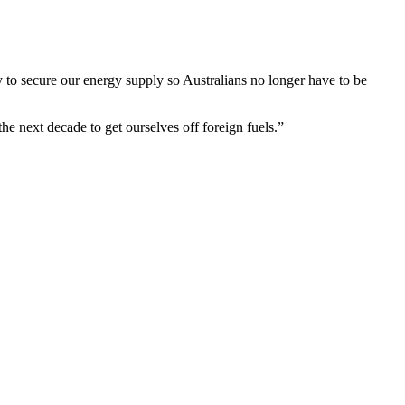
ay to secure our energy supply so Australians no longer have to be
‌ ​​‌‍‌‌​ ‌‌‍ ‍‌‍‌‌‌ ‌ ‌ ​ ​‍‌‍‌ ​​‌‍​‌‌ ‌​‌‍‍​​ ‌‌‍​ ‌‍ ‌‍ ‍‌ ‌​‌‍‌‌‌‍ ‍‌ ‌​​‍‌‌​ ‌‌‌​​‍‌‌ ‌‍‍ ‌‍‌‌‌ ‍‌​‍‌‌​ ​ ‌​‌​​‍‌‌​ ​ ‌​‌​​‍‌‌​ ​‍​ ​‍​ ‌‍‌‍‌‍​ ‍‌​ ‌‌​ ‌‍‌‍​‍‌‍‌‍​ ​‌​ ‍​‌‍‌‍‌‍‌‍​ ‍​​‍‌‌​ ​‍​ ​‍​‍‌‌​ ‌‌‌​‌​​‍ ‍‌‍​ ‌‍‍​‌‍‍‌‌‍ ​‌‍‌​‌ ​‍‌‍‌‌‌‍ ‍​‍‌‌​ ‌‌‌​​‍‌‌ ‌‍‍ ‌‍‌‌‌ ‍‌​‍‌‌​ ​ ‌​‌​​‍‌‌​ ​ ‌​‌​​‍‌‌​ ​‍​ ​‍‌‍​‌​ ​ ‌‍‌​‌‍‌‌​ ‍‌​ ‌​‌‍‌‌​ ​​​ ‍​​ ‌‍​ ‌ ​ ​‌​‍‌‌​ ​‍​ ​‍​‍‌‌​ ‌‌‌​‌​​‍ ‍‌ ‌​‌‍‌‌‌ ‍​‌ ‌​​‍‌‍‌ ​​‌‍‌‌‌ ​‍‌ ​ ‌ ​​‌‍‌‌‌‍​ ‌ ‌​‌‍‍‌‌ ‌‍‌‍‌‌​ ‌‌ ​​‌ ‌‌‌‍​‍‌‍ ​‌‍‍‌‌ ​ ‌‍‍​‌‍‌‌‌‍‌​​‍​‍‌ ‌