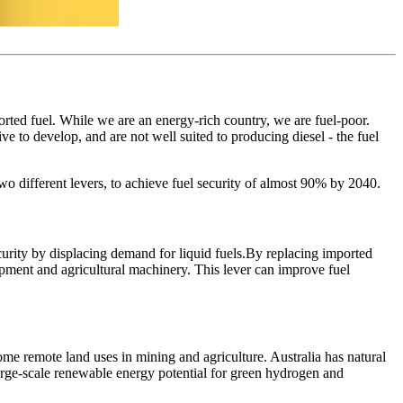
orted fuel. While we are an energy-rich country, we are fuel-poor.
ve to develop, and are not well suited to producing diesel - the fuel
‍‌ ‌​‌‍‌‌‌‍ ‍‌ ‌​​‍‌‌​ ‌‌‌​​‍‌‌ ‌‍‍ ‌‍‌‌‌ ‍‌​‍‌‌​ ​ ‌​‌​​‍‌‌​ ​ ‌​‌​​‍‌‌​ ​‍​ ​‍‌‍​ ‌‍‌‍​ ‌‌‌‍​‌‌‍​ ‌‍‌‌‌‍‌‌​ ‌ ​ ‌ ‌‍‌​‌‍​ ​ ‌‌​‍‌‌​ ​‍​ ​‍​‍‌‌​ ‌‌‌​‌​​‍ ‍‌‍​ ‌‍‍​‌‍‍‌‌‍ ​‌‍‌​‌ ​‍‌‍‌‌‌‍ ‍​‍‌‌​ ‌‌‌​​‍‌‌ ‌‍‍ ‌‍‌‌‌ ‍‌​‍‌‌​ ​ ‌​‌​​‍‌‌​ ​ ‌​‌​​‍‌‌​ ​‍​ ​‍​ ​‍​ ‌​‌‍‌​​ ​ ‌‍​‍​ ‍​​ ‌​​ ​‌​ ​ ​ ‍‌​ ‌​​ ​‌​‍‌‌​ ​‍​ ​‍​‍‌‌​ ‌‌‌​‌​​‍ ‍‌ ‌​‌‍‌‌‌ ‍​‌ ‌​​ ‌‍​‍‌‍​‌‌ ​ ‌‍‌‌‌‌‌‌‌ ​‍‌‍ ​​ ‌‌‍‍​‌ ‌​‌ ‌​‌ ​​​‍‌‌​ ​ ‌​​‌​‍‌‌​ ​‍‌​‌‍​‍‌‌​ ​‍‌​‌‍‌‍ ​‌‍ ‌‍​ ‌‍​‌‌‍ ​‌‍‍​‌‍ ‌ ​ ‌ ‌​​‍‌‌​ ​ ‌​​‌​ ​ ​ ​ ​ ​ ​ ​ ​‍‌‍‌‍‍‌‌‍‌​​ ‌​ ​‌‌‍​ ​ ‍‌‌‍​‌​ ‌ ​ ‌‌​ ‌​​ ​‌​‍ ‌‌‍‌‌‌‍​ ‌‍‌‌​ ​‌​‍ ‌​ ‌​​ ‍‌‌‍‌‍‌‍‌‌​‍ ‌‌‍​‌‌‍‌‌​ ‌‌​ ‌ ​‍ ‌‌‍​ ​ ‌‍‌‍​ ​ ‍​‌‍‌​​ ‌‌​ ​‍​ ​ ​ ‍‌​ ​‌​ ​‌​ ​‌​‍‌‍‌ ‌​‌ ‍‌‌ ​​‌‍‌‌​ ‌‌‍ ‍‌‍‌‌‌ ‌ ‌ ​ ​‍‌‍‌ ​​‌‍​‌‌ ‌​‌‍‍​​ ‌‌‍​ ‌‍ ‌‍ ‍‌ ‌​‌‍‌‌‌‍ ‍‌ ‌​​‍‌‌​ ‌‌‌​​‍‌‌ ‌‍‍ ‌‍‌‌‌ ‍‌​‍‌‌​ ​ ‌​‌​​‍‌‌​ ​ ‌​‌​​‍‌‌​ ​‍​ ​‍‌‍​ ‌‍‌‍​ ‌‌‌‍​‌‌‍​ ‌‍‌‌‌‍‌‌​ ‌ ​ ‌ ‌‍‌​‌‍​ ​ ‌‌​‍‌‌​ ​‍​ ​‍​‍‌‌​ ‌‌‌​‌​​‍ ‍‌‍​ ‌‍‍​‌‍‍‌‌‍ ​‌‍‌​‌ ​‍‌‍‌‌‌‍ ‍​‍‌‌​ ‌‌‌​​‍‌‌ ‌‍‍ ‌‍‌‌‌ ‍‌​‍‌‌​ ​ ‌​‌​​‍‌‌​ ​ ‌​‌​​‍‌‌​ ​‍​ ​‍​ ​‍​ ‌​‌‍‌​​ ​ ‌‍​‍​ ‍​​ ‌​​ ​‌​ ​ ​ ‍‌​ ‌​​ ​‌​‍‌‌​ ​‍​ ​‍​‍‌‌​ ‌‌‌​‌​​‍ ‍‌ ‌​‌‍‌‌‌ ‍​‌ ‌​​‍‌‍‌ ​​‌‍‌‌‌ ​‍‌ ​ ‌ ​​‌‍‌‌‌‍​ ‌ ‌​‌‍‍‌‌ ‌‍‌‍‌‌​ ‌‌ ​​‌ ‌‌‌‍​‍‌‍ ​‌‍‍‌‌ ​ ‌‍‍​‌‍‌‌‌‍‌​​‍​‍‌ ‌
 security by displacing demand for liquid fuels.By replacing imported
uipment and agricultural machinery. This lever can improve fuel
ome remote land uses in mining and agriculture. Australia has natural
arge-scale renewable energy potential for green hydrogen and