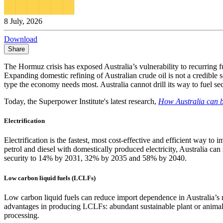
8 July, 2026
Download​​​​‌ ‍ ​‍​‍‌‍ ‌ ​‍‌‍‍‌‌‍‌ ‌‍‍‌‌‍ ‍​‍​‍​ ‍‍​‍​‍‌ ​ ‌‍​‌‌‍ ‍‌‍‍‌‌ ‌​‌ ‍‌​‍ ‍‌‍‍‌‌‍ ​‍​‍​‍ ​​‍​‍‌‍‍​‌ ​‍‌‍‌‌‌‍‌‍​‍​‍​ ‍‍​‍​‍‌‍‍​‌ ‌​‌ ‌​‌ ​​​ ‍‍​‍ ​‍ ‌‍ ​‌‍ ‌‍​ ‌‍​‌‌‍ ​‌‍‍​‌‍ ‌ ​ ‌ ‌​​ ‍‍​ ​ ​ ​ ​ ​ ​ ​ ​‍ ‌‍‍‌‌‍ ‍‌ ‌​‌‍‌‌‌‍ ‍‌ ‌​​‍ ‌‍‌‌‌‍‌​‌‍‍‌‌ ‌​​‍ ‌‍ ‌‌‍ ‌‍‌​‌‍‌‌​ ‌‌ ​​‌ ​‍‌‍‌‌‌ ​ ‌‍‌‌‌‍ ‍‌ ‌​‌‍​‌‌ ‌​‌‍‍‌‌‍ ‌‍ ‍​ ‍ ‌‍‍‌‌‍‌​​ ‌​ ​‌‌‍​ ​ ‍‌‌‍​‌​ ‌ ​ ‌‌​ ‌​​ ​‌​‍ ‌‌‍‌‌‌‍​ ‌‍‌‌​ ​‌​‍ ‌​ ‌​​ ‍‌‌‍‌‍‌‍‌‌​‍ ‌‌‍​‌‌‍‌‌​ ‌‌​ ‌ ​‍ ‌‌‍​ ​ ‌‍‌‍​ ​ ‍​‌‍‌​​ ‌‌​ ​‍​ ​ ​ ‍‌​ ​‌​ ​‌​ ​‌​ ‍ ‌ ‌​‌ ‍‌‌ ​​‌‍‌‌​ ‌‌‍ ‍‌‍‌‌‌ ‌ ‌ ​ ​ ‍ ‌ ​​‌‍​‌‌ ‌​‌‍‍​​ ‌‌‍‌​‌‍ ‌ ‌ ‌‍ ‍‌‍ ​‌‍ ‌‍​‌‌‍‌​‌ ​ ‌​​‌‌‍ ‍‌‍‌​‌​ ​‌‍‍‌‌‍ ‍‌‍‍ ‌ ​ ​‍‌‌​ ‌‌‌​​‍‌‌ ‌‍‍ ‌‍‌‌‌ ‍‌​‍‌‌​ ​ ‌​‌​​‍‌‌​ ​ ‌​‌​​‍‌‌​ ​‍​ ​‍​ ‍‌‌‍‌‌​ ​‌​ ‌‌​ ‌​​ ​​​ ​ ​ ​‍​ ‌‌​ ‌‍​ ‌ ‌‍​‍​‍‌‌​ ​‍​ ​‍​‍‌‌​ ‌‌‌​‌​​‍ ‍‌ ‌​‌‍‍‌‌ ‌​‌‍ ​‌‍‌‌​ ‌‍​‍‌‍​‌‌ ​ ‌‍‌‌‌‌‌‌‌ ​‍‌‍ ​​ ‌‌‍‍​‌ ‌​‌ ‌​‌ ​​​‍‌‌​ ​ ‌​​‌​‍‌‌​ ​‍‌​‌‍​‍‌‌​ ​‍‌​‌‍‌‍ ​‌‍ ‌‍​ ‌‍​‌‌‍ ​‌‍‍​‌‍ ‌ ​ ‌ ‌​​‍‌‌​ ​ ‌​​‌​ ​ ​ ​ ​ ​ ​ ​ ​‍‌‍‌‍‍‌‌‍‌​​ ‌​ ​‌‌‍​ ​ ‍‌‌‍​‌​ ‌ ​ ‌‌​ ‌​​ ​‌​‍ ‌‌‍‌‌‌‍​ ‌‍‌‌​ ​‌​‍ ‌​ ‌​​ ‍‌‌‍‌‍‌‍‌‌​‍ ‌‌‍​‌‌‍‌‌​ ‌‌​ ‌ ​‍ ‌‌‍​ ​ ‌‍‌‍​ ​ ‍​‌‍‌​​ ‌‌​ ​‍​ ​ ​ ‍‌​ ​‌​ ​‌​ ​‌​‍‌‍‌ ‌​‌ ‍‌‌ ​​‌‍‌‌​ ‌‌‍ ‍‌‍‌‌‌ ‌ ‌ ​ ​‍‌‍‌ ​​‌‍​‌‌ ‌​‌‍‍​​ ‌‌‍‌​‌‍ ‌ ‌ ‌‍ ‍‌‍ ​‌‍ ‌‍​‌‌‍‌​‌ ​ ‌​​‌‌‍ ‍‌‍‌​‌​ ​‌‍‍‌‌‍ ‍‌‍‍ ‌ ​ ​‍‌‌​ ‌‌‌​​‍‌‌ ‌‍‍ ‌‍‌‌‌ ‍‌​‍‌‌​ ​ ‌​‌​​‍‌‌​ ​ ‌​‌​​‍‌‌​ ​‍​ ​‍​ ‍‌‌‍‌‌​ ​‌​ ‌‌​ ‌​​ ​​​ ​ ​ ​‍​ ‌‌​ ‌‍​ ‌ ‌‍​‍​‍‌‌​ ​‍​ ​‍​‍‌‌​ ‌‌‌​‌​​‍ ‍‌ ‌​‌‍‍‌‌ ‌​‌‍ ​‌‍‌‌​‍‌‍‌ ​​‌‍‌‌‌ ​‍‌ ​ ‌ ​​‌‍‌‌‌‍​ ‌ ‌​‌‍‍‌‌ ‌‍‌‍‌‌​ ‌‌ ​​‌ ‌‌‌‍​‍‌‍ ​‌‍‍‌‌ ​ ‌‍‍​‌‍‌‌‌‍‌​​‍​‍‌ ‌
Share
The Hormuz crisis has exposed Australia’s vulnerability to recurring f
Expanding domestic refining of Australian crude oil is not a credible s
type the economy needs most. Australia cannot drill its way to fuel security.​​​​‌ ‍ ​‍​‍‌‍ ‌ ​‍‌‍‍‌‌‍‌ ‌‍‍‌‌‍ ‍​‍​‍​ ‍‍​‍​‍‌ ​ ‌‍​‌‌‍ ‍‌‍‍‌‌ ‌​‌ ‍‌​‍ ‍‌‍‍‌‌‍ ​‍​‍​‍ ​​‍​‍‌‍‍​‌ ​‍‌‍‌‌‌‍‌‍​‍​‍​ ‍‍​‍​‍‌‍‍​‌ ‌​‌ ‌​‌ ​​​ ‍‍​‍ ​‍ ‌‍ ​‌‍ ‌‍​ ‌‍​‌‌‍ ​‌‍‍​‌‍ ‌ ​ ‌ ‌​​ ‍‍​ ​ ​ ​ ​ ​ ​ ​ ​‍ ‌‍‍‌‌‍ ‍‌ ‌​‌‍‌‌‌‍ ‍‌ ‌​​‍ ‌‍‌‌‌‍‌​‌‍‍‌‌ ‌​​‍ ‌‍ ‌‌‍ ‌‍‌​‌‍‌‌​ ‌‌ ​​‌ ​‍‌‍‌‌‌ ​ ‌‍‌‌‌‍ ‍‌ ‌​‌‍​‌‌ ‌​‌‍‍‌‌‍ ‌‍ ‍​ ‍ ‌‍‍‌‌‍‌​​ ‌​ ​‌‌‍​ ​ ‍‌‌‍​‌​ ‌ ​ ‌‌​ ‌​​ ​‌​‍ ‌‌‍‌‌‌‍​ ‌‍‌‌​ ​‌​‍ ‌​ ‌​​ ‍‌‌‍‌‍‌‍‌‌​‍ ‌‌‍​‌‌‍‌‌​ ‌‌​ ‌ ​‍ ‌‌‍​ ​ ‌‍‌‍​ ​ ‍​‌‍‌​​ ‌‌​ ​‍​ ​ ​ ‍‌​ ​‌​ ​‌​ ​‌​ ‍ ‌ ‌​‌ ‍‌‌ ​​‌‍‌‌​ ‌‌‍ ‍‌‍‌‌‌ ‌ ‌ ​ ​ ‍ ‌ ​​‌‍​‌‌ ‌​‌‍‍​​ ‌‌‍​ ‌‍ ‌‍ ‍‌ ‌​‌‍‌‌‌‍ ‍‌ ‌​​‍‌‌​ ‌‌‌​​‍‌‌ ‌‍‍ ‌‍‌‌‌ ‍‌​‍‌‌​ ​ ‌​‌​​‍‌‌​ ​ ‌​‌​​‍‌‌​ ​‍​ ​‍‌‍​ ‌‍‌‍‌‍​‌‌‍‌​​ ‌‌​ ​ ​ ‌ ‌‍‌​​ ‌‍‌‍‌‌​ ‌‍‌‍​‌​‍‌‌​ ​‍​ ​‍​‍‌‌​ ‌‌‌​‌​​‍ ‍‌‍​ ‌‍‍​‌‍‍‌‌‍ ​‌‍‌​‌ ​‍‌‍‌‌‌‍ ‍​‍‌‌​ ‌‌‌​​‍‌‌ ‌‍‍ ‌‍‌‌‌ ‍‌​‍‌‌​ ​ ‌​‌​​‍‌‌​ ​ ‌​‌​​‍‌‌​ ​‍​ ​‍‌‍​‌​ ‍​​ ‍​‌‍‌​​ ‍‌​ ​​​ ​‍​ ‌ ​ ‌‌​ ​‌​ ​ ​ ‌‍​‍‌‌​ ​‍​ ​‍​‍‌‌​ ‌‌‌​‌​​‍ ‍‌ ‌​‌‍‌‌‌ ‍​‌ ‌​​ ‌‍​‍‌‍​‌‌ ​ ‌‍‌‌‌‌‌‌‌ ​‍‌‍ ​​ ‌‌‍‍​‌ ‌​‌ ‌​‌ ​​​‍‌‌​ ​ ‌​​‌​‍‌‌​ ​‍‌​‌‍​‍‌‌​ ​‍‌​‌‍‌‍ ​‌‍ ‌‍​ ‌‍​‌‌‍ ​‌‍‍​‌‍ ‌ ​ ‌ ‌​​‍‌‌​ ​ ‌​​‌​ ​ ​ ​ ​ ​ ​ ​ ​‍‌‍‌‍‍‌‌‍‌​​ ‌​ ​‌‌‍​ ​ ‍‌‌‍​‌​ ‌ ​ ‌‌​ ‌​​ ​‌​‍ ‌‌‍‌‌‌‍​ ‌‍‌‌​ ​‌​‍ ‌​ ‌​​ ‍‌‌‍‌‍‌‍‌‌​‍ ‌‌‍​‌‌‍‌‌​ ‌‌​ ‌ ​‍ ‌‌‍​ ​ ‌‍‌‍​ ​ ‍​‌‍‌​​ ‌‌​ ​‍​ ​ ​ ‍‌​ ​‌​ ​‌​ ​‌​‍‌‍‌ ‌​‌ ‍‌‌ ​​‌‍‌‌​ ‌‌‍ ‍‌‍‌‌‌ ‌ ‌ ​ ​‍‌‍‌ ​​‌‍​‌‌ ‌​‌‍‍​​ ‌‌‍​ ‌‍ ‌‍ ‍‌ ‌​‌‍‌‌‌‍ ‍‌ ‌​​‍‌‌​ ‌‌‌​​‍‌‌ ‌‍‍ ‌‍‌‌‌ ‍‌​‍‌‌​ ​ ‌​‌​​‍‌‌​ ​ ‌​‌​​‍‌‌​ ​‍​ ​‍‌‍​ ‌‍‌‍‌‍​‌‌‍‌​​ ‌‌​ ​ ​ ‌ ‌‍‌​​ ‌‍‌‍‌‌​ ‌‍‌‍​‌​‍‌‌​ ​‍​ ​‍​‍‌‌​ ‌‌‌​‌​​‍ ‍‌‍​ ‌‍‍​‌‍‍‌‌‍ ​‌‍‌​‌ ​‍‌‍‌‌‌‍ ‍​‍‌‌​ ‌‌‌​​‍‌‌ ‌‍‍ ‌‍‌‌‌ ‍‌​‍‌‌​ ​ ‌​‌​​‍‌‌​ ​ ‌​‌​​‍‌‌​ ​‍​ ​‍‌‍​‌​ ‍​​ ‍​‌‍‌​​ ‍‌​ ​​​ ​‍​ ‌ ​ ‌‌​ ​‌​ ​ ​ ‌‍​‍‌‌​ ​‍​ 
Today, the Superpower Institute's latest research,​​​​‌ ‍ ​‍​‍‌‍ ‌ ​‍‌‍‍‌‌‍‌ ‌‍‍‌‌‍ ‍​‍​‍​ ‍‍​‍​‍‌ ​ ‌‍​‌‌‍ ‍‌‍‍‌‌ ‌​‌ ‍‌​‍ ‍‌‍‍‌‌‍ ​‍​‍​‍ ​​‍​‍‌‍‍​‌ ​‍‌‍‌‌‌‍‌‍​‍​‍​ ‍‍​‍​‍‌‍‍​‌ ‌​‌ ‌​‌ ​​​ ‍‍​‍ ​‍ ‌‍ ​‌‍ ‌‍​ ‌‍​‌‌‍ ​‌‍‍​‌‍ ‌ ​ ‌ ‌​​ ‍‍​ ​ ​ ​ ​ ​ ​ ​ ​‍ ‌‍‍‌‌‍ ‍‌ ‌​‌‍‌‌‌‍ ‍‌ ‌​​‍ ‌‍‌‌‌‍‌​‌‍‍‌‌ ‌​​‍ ‌‍ ‌‌‍ ‌‍‌​‌‍‌‌​ ‌‌ ​​‌ ​‍‌‍‌‌‌ ​ ‌‍‌‌‌‍ ‍‌ ‌​‌‍​‌‌ ‌​‌‍‍‌‌‍ ‌‍ ‍​ ‍ ‌‍‍‌‌‍‌​​ ‌​ ​‌‌‍​ ​ ‍‌‌‍​‌​ ‌ ​ ‌‌​ ‌​​ ​‌​‍ ‌‌‍‌‌‌‍​ ‌‍‌‌​ ​‌​‍ ‌​ ‌​​ ‍‌‌‍‌‍‌‍‌‌​‍ ‌‌‍​‌‌‍‌‌​ ‌‌​ ‌ ​‍ ‌‌‍​ ​ ‌‍‌‍​ ​ ‍​‌‍‌​​ ‌‌​ ​‍​ ​ ​ ‍‌​ ​‌​ ​‌​ ​‌​ ‍ ‌ ‌​‌ ‍‌‌ ​​‌‍‌‌​ ‌‌‍ ‍‌‍‌‌‌ ‌ ‌ ​ ​ ‍ ‌ ​​‌‍​‌‌ ‌​‌‍‍​​ ‌‌‍​ ‌‍ ‌‍ ‍‌ ‌​‌‍‌‌‌‍ ‍‌ ‌​​‍‌‌​ ‌‌‌​​‍‌‌ ‌‍‍ ‌‍‌‌‌ ‍‌​‍‌‌​ ​ ‌​‌​​‍‌‌​ ​ ‌​‌​​‍‌‌​ ​‍​ ​‍‌‍​ ‌‍‌‍​ ‌‌‌‍​‌‌‍​ ‌‍‌‌‌‍‌‌​ ‌ ​ ‌ ‌‍‌​‌‍​ ​ ‌‌​‍‌‌​ ​‍​ ​‍​‍‌‌​ ‌‌‌​‌​​‍ ‍‌‍​ ‌‍‍​‌‍‍‌‌‍ ​‌‍‌​‌ ​‍‌‍‌‌‌‍ ‍​‍‌‌​ ‌‌‌​​‍‌‌ ‌‍‍ ‌‍‌‌‌ ‍‌​‍‌‌​ ​ ‌​‌​​‍‌‌​ ​ ‌​‌​​‍‌‌​ ​‍​ ​‍​ ‍​​ ‌​​ ‌‍‌‍​ ​ ​ ​ ​ ​ ‍‌‌‍‌​‌‍‌‍​ ‌‌‌‍‌​​ ‍​​‍‌‌​ ​‍​ ​‍​‍‌‌​ ‌‌‌​‌​​‍ ‍‌ ‌​‌‍‌‌‌ ‍​‌ ‌​​ ‌‍​‍‌‍​‌‌ ​ ‌‍‌‌‌‌‌‌‌ ​‍‌‍ ​​ ‌‌‍‍​‌ ‌​‌ ‌​‌ ​​​‍‌‌​ ​ ‌​​‌​‍‌‌​ ​‍‌​‌‍​‍‌‌​ ​‍‌​‌‍‌‍ ​‌‍ ‌‍​ ‌‍​‌‌‍ ​‌‍‍​‌‍ ‌ ​ ‌ ‌​​‍‌‌​ ​ ‌​​‌​ ​ ​ ​ ​ ​ ​ ​ ​‍‌‍‌‍‍‌‌‍‌​​ ‌​ ​‌‌‍​ ​ ‍‌‌‍​‌​ ‌ ​ ‌‌​ ‌​​ ​‌​‍ ‌‌‍‌‌‌‍​ ‌‍‌‌​ ​‌​‍ ‌​ ‌​​ ‍‌‌‍‌‍‌‍‌‌​‍ ‌‌‍​‌‌‍‌‌​ ‌‌​ ‌ ​‍ ‌‌‍​ ​ ‌‍‌‍​ ​ ‍​‌‍‌​​ ‌‌​ ​‍​ ​ ​ ‍‌​ ​‌​ ​‌​ ​‌​‍‌‍‌ ‌​‌ ‍‌‌ ​​‌‍‌‌​ ‌‌‍ ‍‌‍‌‌‌ ‌ ‌ ​ ​‍‌‍‌ ​​‌‍​‌‌ ‌​‌‍‍​​ ‌‌‍​ ‌‍ ‌‍ ‍‌ ‌​‌‍‌‌‌‍ ‍‌ ‌​​‍‌‌​ ‌‌‌​​‍‌‌ ‌‍‍ ‌‍‌‌‌ ‍‌​‍‌‌​ ​ ‌​‌​​‍‌‌​ ​ ‌​‌​​‍‌‌​ ​‍​ ​‍‌‍​ ‌‍‌‍​ ‌‌‌‍​‌‌‍​ ‌‍‌‌‌‍‌‌​ ‌ ​ ‌ ‌‍‌​‌‍​ ​ ‌‌​‍‌‌​ ​‍​ ​‍​‍‌‌​ ‌‌‌​‌​​‍ ‍‌‍​ ‌‍‍​‌‍‍‌‌‍ ​‌‍‌​‌ ​‍‌‍‌‌‌‍ ‍​‍‌‌​ ‌‌‌​​‍‌‌ ‌‍‍ ‌‍‌‌‌ ‍‌​‍‌‌​ ​ ‌​‌​​‍‌‌​ ​ ‌​‌​​‍‌‌​ ​‍​ ​‍​ ‍​​ ‌​​ ‌‍‌‍​ ​ ​ ​ ​ ​ ‍‌‌‍‌​‌‍‌‍​ ‌‌‌‍‌​​ ‍​​‍‌‌​ ​‍​ ​‍​‍‌‌​ ‌‌‌​‌​​‍ ‍‌ ‌​‌‍‌‌‌ ‍​‌ ‌​​‍‌‍‌ ​​‌‍‌‌‌ ​‍‌ ​ ‌ ​​‌‍‌‌‌‍​ ‌ ‌​‌‍‍‌‌ ‌‍‌‍‌‌​ ‌‌ ​​‌ ‌‌‌‍​‍‌‍ ​‌‍‍‌‌ ​ ‌‍‍​‌‍‌‌‌‍‌​​‍​‍‌ ‌
​​​​‌ ‍ ​‍​‍‌‍ ‌ ​‍‌‍‍‌‌‍‌ ‌‍‍‌‌‍ ‍​‍​‍​ ‍‍​‍​‍‌ ​ ‌‍​‌‌‍ ‍‌‍‍‌‌ ‌​‌ ‍‌​‍ ‍‌‍‍‌‌‍ ​‍​‍​‍ ​​‍​‍‌‍‍​‌ ​‍‌‍‌‌‌‍‌‍​‍​‍​ ‍‍​‍​‍‌‍‍​‌ ‌​‌ ‌​‌ ​​​ ‍‍​‍ ​‍ ‌‍ ​‌‍ ‌‍​ ‌‍​‌‌‍ ​‌‍‍​‌‍ ‌ ​ ‌ ‌​​ ‍‍​ ​ ​ ​ ​ ​ ​ ​ ​‍ ‌‍‍‌‌‍ ‍‌ ‌​‌‍‌‌‌‍ ‍‌ ‌​​‍ ‌‍‌‌‌‍‌​‌‍‍‌‌ ‌​​‍ ‌‍ ‌‌‍ ‌‍‌​‌‍‌‌​ ‌‌ ​​‌ ​‍‌‍‌‌‌ ​ ‌‍‌‌‌‍ ‍‌ ‌​‌‍​‌‌ ‌​‌‍‍‌‌‍ ‌‍ ‍​ ‍ ‌‍‍‌‌‍‌​​ ‌​ ​‌‌‍​ ​ ‍‌‌‍​‌​ ‌ ​ ‌‌​ ‌​​ ​‌​‍ ‌‌‍‌‌‌‍​ ‌‍‌‌​ ​‌​‍ ‌​ ‌​​ ‍‌‌‍‌‍‌‍‌‌​‍ ‌‌‍​‌‌‍‌‌​ ‌‌​ ‌ ​‍ ‌‌‍​ ​ ‌‍‌‍​ ​ ‍​‌‍‌​​ ‌‌​ ​‍​ ​ ​ ‍‌​ ​‌​ ​‌​ ​‌​ ‍ ‌ ‌​‌ ‍‌‌ ​​‌‍‌‌​ ‌‌‍ ‍‌‍‌‌‌ ‌ ‌ ​ ​ ‍ ‌ ​​‌‍​‌‌ ‌​‌‍‍​​ ‌‌‍​ ‌‍ ‌‍ ‍‌ ‌​‌‍‌‌‌‍ ‍‌ ‌​​‍‌‌​ ‌‌‌​​‍‌‌ ‌‍‍ ‌‍‌‌‌ ‍‌​‍‌‌​ ​ ‌​‌​​‍‌‌​ ​ ‌​‌​​‍‌‌​ ​‍​ ​‍‌‍​ ‌‍‌‍​ ‌‌‌‍​‌‌‍​ ‌‍‌‌‌‍‌‌​ ‌ ​ ‌ ‌‍‌​‌‍​ ​ ‌‌​‍‌‌​ ​‍​ ​‍​‍‌‌​ ‌‌‌​‌​​‍ ‍‌‍​ ‌‍‍​‌‍‍‌‌‍ ​‌‍‌​‌ ​‍‌‍‌‌‌‍ ‍​‍‌‌​ ‌‌‌​​‍‌‌ ‌‍‍ ‌‍‌‌‌ ‍‌​‍‌‌​ ​ ‌​‌​​‍‌‌​ ​ ‌​‌​​‍‌‌​ ​‍​ ​‍​ ​‌​ ‍​​ ​‍​ ​ ​ ​‍‌‍‌​​ ​​‌‍​‌​ ‌​​ ​‍​ ​‍​ ‌ ​‍‌‌​ ​‍​ ​‍​‍‌‌​ ‌‌‌​‌​​‍ ‍‌ ‌​‌‍‌‌‌ ‍​‌ ‌​​ ‌‍​‍‌‍​‌‌ ​ ‌‍‌‌‌‌‌‌‌ ​‍‌‍ ​​ ‌‌‍‍​‌ ‌​‌ ‌​‌ ​​​‍‌‌​ ​ ‌​​‌​‍‌‌​ ​‍‌​‌‍​‍‌‌​ ​‍‌​‌‍‌‍ ​‌‍ ‌‍​ ‌‍​‌‌‍ ​‌‍‍​‌‍ ‌ ​ ‌ ‌​​‍‌‌​ ​ ‌​​‌​ ​ ​ ​ ​ ​ ​ ​ ​‍‌‍‌‍‍‌‌‍‌​​ ‌​ ​‌‌‍​ ​ ‍‌‌‍​‌​ ‌ ​ ‌‌​ ‌​​ ​‌​‍ ‌‌‍‌‌‌‍​ ‌‍‌‌​ ​‌​‍ ‌​ ‌​​ ‍‌‌‍‌‍‌‍‌‌​‍ ‌‌‍​‌‌‍‌‌​ ‌‌​ ‌ ​‍ ‌‌‍​ ​ ‌‍‌‍​ ​ ‍​‌‍‌​​ ‌‌​ ​‍​ ​ ​ ‍‌​ ​‌​ ​‌​ ​‌​‍‌‍‌ ‌​‌ ‍‌‌ ​​‌‍‌‌​ ‌‌‍ ‍‌‍‌‌‌ ‌ ‌ ​ ​‍‌‍‌ ​​‌‍​‌‌ ‌​‌‍‍​​ ‌‌‍​ ‌‍ ‌‍ ‍‌ ‌​‌‍‌‌‌‍ ‍‌ ‌​​‍‌‌​ ‌‌‌​​‍‌‌ ‌‍‍ ‌‍‌‌‌ ‍‌​‍‌‌​ ​ ‌​‌​​‍‌‌​ ​ ‌​‌​​‍‌‌​ ​‍​ ​‍‌‍​ ‌‍‌‍​ ‌‌‌‍​‌‌‍​ ‌‍‌‌‌‍‌‌​ ‌ ​ ‌ ‌‍‌​‌‍​ ​ ‌‌​‍‌‌​ ​‍​ ​‍​‍‌‌​ ‌‌‌​‌​​‍ ‍‌‍​ ‌‍‍​‌‍‍‌‌‍ ​‌‍‌​‌ ​‍‌‍‌‌‌‍ ‍​‍‌‌​ ‌‌‌​​‍‌‌ ‌‍‍ ‌‍‌‌‌ ‍‌​‍‌‌​ ​ ‌​‌​​‍‌‌​ ​ ‌​‌​​‍‌‌​ ​‍​ ​‍​ ​‌​ ‍​​ ​‍​ ​ ​ ​‍‌‍‌​​ ​​‌‍​‌​ ‌​​ ​‍​ ​‍​ ‌ ​‍‌‌​ ​‍​ ​‍​‍‌‌​ ‌‌‌​‌​​‍ ‍‌ ‌​‌‍‌‌‌ ‍​‌ ‌​​‍‌‍‌ ​​‌‍‌‌‌ ​‍‌ ​ ‌ ​​‌‍‌‌‌‍​ ‌ ‌​‌‍‍‌‌ ‌‍‌‍‌‌​ ‌‌ ​​‌ ‌‌‌‍​‍‌‍ ​‌‍‍‌‌ ​ ‌‍‍​‌‍‌‌‌‍‌​​‍​‍‌ ‌
How Australia can break its foreign fuel dependence​​​​‌ ‍ ​‍​‍‌‍ ‌ ​‍‌‍‍‌‌‍‌ ‌‍‍‌‌‍ ‍​‍​‍​ ‍‍​‍​‍‌ ​ ‌‍​‌‌‍ ‍‌‍‍‌‌ ‌​‌ ‍‌​‍ ‍‌‍‍‌‌‍ ​‍​‍​‍ ​​‍​‍‌‍‍​‌ ​‍‌‍‌‌‌‍‌‍​‍​‍​ ‍‍​‍​‍‌‍‍​‌ ‌​‌ ‌​‌ ​​​ ‍‍​‍ ​‍ ‌‍ ​‌‍ ‌‍​ ‌‍​‌‌‍ ​‌‍‍​‌‍ ‌ ​ ‌ ‌​​ ‍‍​ ​ ​ ​ ​ ​ ​ ​ ​‍ ‌‍‍‌‌‍ ‍‌ ‌​‌‍‌‌‌‍ ‍‌ ‌​​‍ ‌‍‌‌‌‍‌​‌‍‍‌‌ ‌​​‍ ‌‍ ‌‌‍ ‌‍‌​‌‍‌‌​ ‌‌ ​​‌ ​‍‌‍‌‌‌ ​ ‌‍‌‌‌‍ ‍‌ ‌​‌‍​‌‌ ‌​‌‍‍‌‌‍ ‌‍ ‍​ ‍ ‌‍‍‌‌‍‌​​ ‌​ ​‌‌‍​ ​ ‍‌‌‍​‌​ ‌ ​ ‌‌​ ‌​​ ​‌​‍ ‌‌‍‌‌‌‍​ ‌‍‌‌​ ​‌​‍ ‌​ ‌​​ ‍‌‌‍‌‍‌‍‌‌​‍ ‌‌‍​‌‌‍‌‌​ ‌‌​ ‌ ​‍ ‌‌‍​ ​ ‌‍‌‍​ ​ ‍​‌‍‌​​ ‌‌​ ​‍​ ​ ​ ‍‌​ ​‌​ ​‌​ ​‌​ ‍ ‌ ‌​‌ ‍‌‌ ​​‌‍‌‌​ ‌‌‍ ‍‌‍‌‌‌ ‌ ‌ ​ ​ ‍ ‌ ​​‌‍​‌‌ ‌​‌‍‍​​ ‌‌‍​ ‌‍ ‌‍ ‍‌ ‌​‌‍‌‌‌‍ ‍‌ ‌​​‍‌‌​ ‌‌‌​​‍‌‌ ‌‍‍ ‌‍‌‌‌ ‍‌​‍‌‌​ ​ ‌​‌​​‍‌‌​ ​ ‌​‌​​‍‌‌​ ​‍​ ​‍‌‍​ ‌‍‌‍​ ‌
Electrification​​​​‌ ‍ ​‍​‍‌‍ ‌ ​‍‌‍‍‌‌‍‌ ‌‍‍‌‌‍ ‍​‍​‍​ ‍‍​‍​‍‌ ​ ‌‍​‌‌‍ ‍‌‍‍‌‌ ‌​‌ ‍‌​‍ ‍‌‍‍‌‌‍ ​‍​‍​‍ ​​‍​‍‌‍‍​‌ ​‍‌‍‌‌‌‍‌‍​‍​‍​ ‍‍​‍​‍‌‍‍​‌ ‌​‌ ‌​‌ ​​​ ‍‍​‍ ​‍ ‌‍ ​‌‍ ‌‍​ ‌‍​‌‌‍ ​‌‍‍​‌‍ ‌ ​ ‌ ‌​​ ‍‍​ ​ ​ ​ ​ ​ ​ ​ ​‍ ‌‍‍‌‌‍ ‍‌ ‌​‌‍‌‌‌‍ ‍‌ ‌​​‍ ‌‍‌‌‌‍‌​‌‍‍‌‌ ‌​​‍ ‌‍ ‌‌‍ ‌‍‌​‌‍‌‌​ ‌‌ ​​‌ ​‍‌‍‌‌‌ ​ ‌‍‌‌‌‍ ‍‌ ‌​‌‍​‌‌ ‌​‌‍‍‌‌‍ ‌‍ ‍​ ‍ ‌‍‍‌‌‍‌​​ ‌​ ​‌‌‍​ ​ ‍‌‌‍​‌​ ‌ ​ ‌‌​ ‌​​ ​‌​‍ ‌‌‍‌‌‌‍​ ‌‍‌‌​ ​‌​‍ ‌​ ‌​​ ‍‌‌‍‌‍‌‍‌‌​‍ ‌‌‍​‌‌‍‌‌​ ‌‌​ ‌ ​‍ ‌‌‍​ ​ ‌‍‌‍​ ​ ‍​‌‍‌​​ ‌‌​ ​‍​ ​ ​ ‍‌​ ​‌​ ​‌​ ​‌​ ‍ ‌ ‌​‌ ‍‌‌ ​​‌‍‌‌​ ‌‌‍ ‍‌‍‌‌‌ ‌ ‌ ​ ​ ‍ ‌ ​​‌‍​‌‌ ‌​‌‍‍​​ ‌‌‍​ ‌‍ ‌‍ ‍‌ ‌​‌‍‌‌‌‍ ‍‌ ‌​​‍‌‌​ ‌‌‌​​‍‌‌ ‌‍‍ ‌‍‌‌‌ ‍‌​‍‌‌​ ​ ‌​‌​​‍‌‌​ ​ ‌​‌​​‍‌‌​ ​‍​ ​‍​ ​ ​ ‌‍​ ‌ ‌‍​ ​ ​​​ ​‍​ ‌ ​ ​‌​ ‌‍​ ​​​ ​‍​ ‌​​‍‌‌​ ​‍​ ​‍​‍‌‌​ ‌‌‌​‌​​‍ ‍‌‍​ ‌‍‍​‌‍‍‌‌‍ ​‌‍‌​‌ ​‍‌‍‌‌‌‍ ‍​‍‌‌​ ‌‌‌​​‍‌‌ ‌‍‍ ‌‍‌‌‌ ‍‌​‍‌‌​ ​ ‌​‌​​‍‌‌​ ​ ‌​‌​​‍‌‌​ ​‍​ ​‍‌‍​ ​ ‌​‌‍​ ​ ​‌‌‍​ ‌‍‌​‌‍‌​​ ‌‌‌‍​‍‌‍‌‍‌‍​‍​ ​‌​‍‌‌​ ​‍​ ​‍​‍‌‌​ ‌‌‌​‌​​‍ ‍‌ ‌​‌‍‌‌‌ ‍​‌ ‌​​ ‌‍​‍‌‍​‌‌ ​ ‌‍‌‌‌‌‌‌‌ ​‍‌‍ ​​ ‌‌‍‍​‌ ‌​‌ ‌​‌ ​​​‍‌‌​ ​ ‌​​‌​‍‌‌​ ​‍‌​‌‍​‍‌‌​ ​‍‌​‌‍‌‍ ​‌‍ ‌‍​ ‌‍​‌‌‍ ​‌‍‍​‌‍ ‌ ​ ‌ ‌​​‍‌‌​ ​ ‌​​‌​ ​ ​ ​ ​ ​ ​ ​ ​‍‌‍‌‍‍‌‌‍‌​​ ‌​ ​‌‌‍​ ​ ‍‌‌‍​‌​ ‌ ​ ‌‌​ ‌​​ ​‌​‍ ‌‌‍‌‌‌‍​ ‌‍‌‌​ ​‌​‍ ‌​ ‌​​ ‍‌‌‍‌‍‌‍‌‌​‍ ‌‌‍​‌‌‍‌‌​ ‌‌​ ‌ ​‍ ‌‌‍​ ​ ‌‍‌‍​ ​ ‍​‌‍‌​​ ‌‌​ ​‍​ ​ ​ ‍‌​ ​‌​ ​‌​ ​‌​‍‌‍‌ ‌​‌ ‍‌‌ ​​‌‍‌‌​ ‌‌‍ ‍‌‍‌‌‌ ‌ ‌ ​ ​‍‌‍‌ ​​‌‍​‌‌ ‌​‌‍‍​​ ‌‌‍​ ‌‍ ‌‍ ‍‌ ‌​‌‍‌‌‌‍ ‍‌ ‌​​‍‌‌​ ‌‌‌​​‍‌‌ ‌‍‍ ‌‍‌‌‌ ‍‌​‍‌‌​ ​ ‌​‌​​‍‌‌​ ​ ‌​‌​​‍‌‌​ ​‍​ ​‍​ ​ ​ ‌‍​ ‌ ‌‍​ ​ ​​​ ​‍​ ‌ ​ ​‌​ ‌‍​ ​​​ ​‍​ ‌​​‍‌‌​ ​‍​ ​‍​‍‌‌​ ‌‌‌​‌​​‍ ‍‌‍​ ‌‍‍​‌‍‍‌‌‍ ​‌‍‌​‌ ​‍‌‍‌‌‌‍ ‍​‍‌‌​ ‌‌‌​​‍‌‌ ‌‍‍ ‌‍‌‌‌ ‍‌​‍‌‌​ ​ ‌​‌​​‍‌‌​ ​ ‌​‌​​‍‌‌​ ​‍​ ​‍‌‍​ ​ ‌​‌‍​ ​ ​‌‌‍​ ‌‍‌​‌‍‌​​ ‌‌‌‍​‍‌‍‌‍‌‍​‍​ ​‌​‍‌‌​ ​‍​ ​‍​‍‌‌​ ‌‌‌​‌​​‍ ‍‌ ‌​‌‍‌‌‌ ‍​‌ ‌​​‍‌‍‌ ​​‌‍‌‌‌ ​‍‌ ​ ‌ ​​‌‍‌‌‌‍​ ‌ ‌​‌‍‍‌‌ ‌‍‌‍‌‌​ ‌‌ ​​‌ ‌‌‌‍​‍‌‍ ​‌‍‍‌‌ ​ ‌‍‍​‌‍‌‌‌‍‌​​‍​‍‌ ‌
Electrification is the fastest, most cost-effective and efficient way to
petrol and diesel with domestically produced electricity, Australia ca
security to 14% by 2031, 32% by 2035 and 58% by 2040.​​​​‌ ‍ ​‍​‍‌‍ ‌ ​‍‌‍‍‌‌‍‌ ‌‍‍‌‌‍ ‍​‍​‍​ ‍‍​‍​‍‌ ​ ‌‍​‌‌‍ ‍‌‍‍‌‌ ‌​‌ ‍‌​‍ ‍‌‍‍‌‌‍ ​‍​‍​‍ ​​‍​‍‌‍‍​‌ ​‍‌‍‌‌‌‍‌‍​‍​‍​ ‍‍​‍​‍‌‍‍​‌ ‌​‌ ‌​‌ ​​​ ‍‍​‍ ​‍ ‌‍ ​‌‍ ‌‍​ ‌‍​‌‌‍ ​‌‍‍​‌‍ ‌ ​ ‌ ‌​​ ‍‍​ ​ ​ ​ ​ ​ ​ ​ ​‍ ‌‍‍‌‌‍ ‍‌ ‌​‌‍‌‌‌‍ ‍‌ ‌​​‍ ‌‍‌‌‌‍‌​‌‍‍‌‌ ‌​​‍ ‌‍ ‌‌‍ ‌‍‌​‌‍‌‌​ ‌‌ ​​‌ ​‍‌‍‌‌‌ ​ ‌‍‌‌‌‍ ‍‌ ‌​‌‍​‌‌ ‌​‌‍‍‌‌‍ ‌‍ ‍​ ‍ ‌‍‍‌‌‍‌​​ ‌​ ​‌‌‍​ ​ ‍‌‌‍​‌​ ‌ ​ ‌‌​ ‌​​ ​‌​‍ ‌‌‍‌‌‌‍​ ‌‍‌‌​ ​‌​‍ ‌​ ‌​​ ‍‌‌‍‌‍‌‍‌‌​‍ ‌‌‍​‌‌‍‌‌​ ‌‌​ ‌ ​‍ ‌‌‍​ ​ ‌‍‌‍​ ​ ‍​‌‍‌​​ ‌‌​ ​‍​ ​ ​ ‍‌​ ​‌​ ​‌​ ​‌​ ‍ ‌ ‌​‌ ‍‌‌ ​​‌‍‌‌​ ‌‌‍ ‍‌‍‌‌‌ ‌ ‌ ​ ​ ‍ ‌ ​​‌‍​‌‌ ‌​‌‍‍​​ ‌‌‍​ ‌‍ ‌‍ ‍‌ ‌​‌‍‌‌‌‍ ‍‌ ‌​​‍‌‌​ ‌‌‌​​‍‌‌ ‌‍‍ ‌‍‌‌‌ ‍‌​‍‌‌​ ​ ‌​‌​​‍‌‌​ ​ ‌​‌​​‍‌‌​ ​‍​ ​‍‌‍‌‌​ ‍​​ ​​​ ‌​‌‍‌‍​ ‌‌‌‍‌‌‌‍‌‌‌‍​ ​ ‍​​ ‌ ​ ‍​​‍‌‌​ ​‍​ ​‍​‍‌‌​ ‌‌‌​‌​​‍ ‍‌‍​ ‌‍‍​‌‍‍‌‌‍ ​‌‍‌​‌ ​‍‌‍‌‌‌‍ ‍​‍‌‌​ ‌‌‌​​‍‌‌ ‌‍‍ ‌‍‌‌‌ ‍‌​‍‌‌​ ​ ‌​‌​​‍‌‌​ ​ ‌​‌​​‍‌‌​ ​‍​ ​‍‌‍​ ​ ‌​‌‍​ ​ ​‌‌‍​ ‌‍‌​‌‍‌​​ ‌‌‌‍​‍‌‍‌‍‌‍​‍​ ​‌​‍‌‌​ ​‍​ ​‍​‍‌‌​ ‌‌‌​‌​​‍ ‍‌ ‌​‌‍‌‌‌ ‍​‌ ‌​​ ‌‍​‍‌‍​‌‌ ​ ‌‍‌‌‌‌‌‌‌ ​‍‌‍ ​​ ‌‌‍‍​‌ ‌​‌ ‌​‌ ​​​‍‌‌​ ​ ‌​​‌​‍‌‌​ ​‍‌​‌‍​‍‌‌​ ​‍‌​‌‍‌‍ ​‌‍ ‌‍​ ‌‍​‌‌‍ ​‌‍‍​‌‍ ‌ ​ ‌ ‌​​‍‌‌​ ​ ‌​​‌​ ​ ​ ​ ​ ​ ​ ​ ​‍‌‍‌‍‍‌‌‍‌​​ ‌​ ​‌‌‍​ ​ ‍‌‌‍​‌​ ‌ ​ ‌‌​ ‌​​ ​‌​‍ ‌‌‍‌‌‌‍​ ‌‍‌‌​ ​‌​‍ ‌​ ‌​​ ‍‌‌‍‌‍‌‍‌‌​‍ ‌‌‍​‌‌‍‌‌​ ‌‌​ ‌ ​‍ ‌‌‍​ ​ ‌‍‌‍​ ​ ‍​‌‍‌​​ ‌‌​ ​‍​ ​ ​ ‍‌​ ​‌​ ​‌​ ​‌​‍‌‍‌ ‌​‌ ‍‌‌ ​​‌‍‌‌​ ‌‌‍ ‍‌‍‌‌‌ ‌ ‌ ​ ​‍‌‍‌ ​​‌‍​‌‌ ‌​‌‍‍​​ ‌‌‍​ ‌‍ ‌‍ ‍‌ ‌​‌‍‌‌‌‍ ‍‌ ‌​​‍‌‌​ ‌‌‌​​‍‌‌ ‌‍‍ ‌‍‌‌‌ ‍‌​‍‌‌​ ​ ‌​‌​​‍‌‌​ ​ ‌​‌​​‍‌‌​ ​‍​ ​‍‌‍‌‌​ ‍​​ ​​​ ‌​‌‍‌‍​ ‌‌‌‍‌‌‌‍‌‌‌‍​ ​ ‍​​ ‌ ​ ‍​​‍‌‌​ ​‍​ ​‍​‍‌‌​ ‌‌‌​‌​​‍ ‍‌‍​ ‌‍‍​‌‍‍‌‌‍ ​‌‍‌​‌ ​‍‌‍‌‌‌‍ ‍​‍‌‌​ ‌‌‌​​‍‌‌ ‌‍‍ ‌‍‌‌‌ ‍‌​‍‌‌​ ​ ‌​‌​​‍‌‌​ ​ ‌​‌​​‍‌‌​ ​‍​ ​‍‌‍​ ​ ‌​‌‍​ ​ ​‌‌‍​ ‌‍‌​‌‍‌​​ ‌‌‌‍​‍‌‍‌‍‌‍​‍​ ​‌​‍‌‌​ ​‍​ ​‍​‍‌‌​ ‌‌‌​‌​​‍ ‍‌ ‌​‌‍‌‌‌ ‍​‌ ‌​​‍‌‍‌ ​​‌‍‌‌‌ ​‍‌ ​ ‌ ​​‌‍‌‌‌‍​ ‌ ‌​‌‍‍‌‌ ‌‍‌‍‌‌​ ‌‌ ​​‌ ‌‌‌‍​‍‌‍ ​‌‍‍‌‌ ​ ‌‍‍​‌‍‌‌‌‍‌​​‍​‍‌ ‌
Low carbon liquid fuels (LCLFs) ​​​​‌ ‍ ​‍​‍‌‍ ‌ ​‍‌‍‍‌‌‍‌ ‌‍‍‌‌‍ ‍​‍​‍​ ‍‍​‍​‍‌ ​ ‌‍​‌‌‍ ‍‌‍‍‌‌ ‌​‌ ‍‌​‍ ‍‌‍‍‌‌‍ ​‍​‍​‍ ​​‍​‍‌‍‍​‌ ​‍‌‍‌‌‌‍‌‍​‍​‍​ ‍‍​‍​‍‌‍‍​‌ ‌​‌ ‌​‌ ​​​ ‍‍​‍ ​‍ ‌‍ ​‌‍ ‌‍​ ‌‍​‌‌‍ ​‌‍‍​‌‍ ‌ ​ ‌ ‌​​ ‍‍​ ​ ​ ​ ​ ​ ​ ​ ​‍ ‌‍‍‌‌‍ ‍‌ ‌​‌‍‌‌‌‍ ‍‌ ‌​​‍ ‌‍‌‌‌‍‌​‌‍‍‌‌ ‌​​‍ ‌‍ ‌‌‍ ‌‍‌​‌‍‌‌​ ‌‌ ​​‌ ​‍‌‍‌‌‌ ​ ‌‍‌‌‌‍ ‍‌ ‌​‌‍​‌‌ ‌​‌‍‍‌‌‍ ‌‍ ‍​ ‍ ‌‍‍‌‌‍‌​​ ‌​ ​‌‌‍​ ​ ‍‌‌‍​‌​ ‌ ​ ‌‌​ ‌​​ ​‌​‍ ‌‌‍‌‌‌‍​ ‌‍‌‌​ ​‌​‍ ‌​ ‌​​ ‍‌‌‍‌‍‌‍‌‌​‍ ‌‌‍​‌‌‍‌‌​ ‌‌​ ‌ ​‍ ‌‌‍​ ​ ‌‍‌‍​ ​ ‍​‌‍‌​​ ‌‌​ ​‍​ ​ ​ ‍‌​ ​‌​ ​‌​ ​‌​ ‍ ‌ ‌​‌ ‍‌‌ ​​‌‍‌‌​ ‌‌‍ ‍‌‍‌‌‌ ‌ ‌ ​ ​ ‍ ‌ ​​‌‍​‌‌ ‌​‌‍‍​​ ‌‌‍​ ‌‍ ‌‍ ‍‌ ‌​‌‍‌‌‌‍ ‍‌ ‌​​‍‌‌​ ‌‌‌​​‍‌‌ ‌‍‍ ‌‍‌‌‌ ‍‌​‍‌‌​ ​ ‌​‌​​‍‌‌​ ​ ‌​‌​​‍‌‌​ ​‍​ ​‍‌‍‌‌​ ​‍​ ‌‍​ ‌ ​ ‌‍​ ‌‌​ ‌​​ ‌ ​ ​ ​ ​ ​ ‍‌​ ‌ ​‍‌‌​ ​‍​ ​‍​‍‌‌​ ‌‌‌​‌​​‍ ‍‌‍​ ‌‍‍​‌‍‍‌‌‍ ​‌‍‌​‌ ​‍‌‍‌‌‌‍ ‍​‍‌‌​ ‌‌‌​​‍‌‌ ‌‍‍ ‌‍‌‌‌ ‍‌​‍‌‌​ ​ ‌​‌​​‍‌‌​ ​ ‌​‌​​‍‌‌​ ​‍​ ​‍‌‍‌‌​ ‍‌‌‍‌‍​ ​ ​ ‌‍‌‍‌‍‌‍​ ​ ​​​ ‌​​ ‍​‌‍​‌‌‍​‍​‍‌‌​ ​‍​ ​‍​‍‌‌​ ‌‌‌​‌​​‍ ‍‌ ‌​‌‍‌‌‌ ‍​‌ ‌​​ ‌‍​‍‌‍​‌‌ ​ ‌‍‌‌‌‌‌‌‌ ​‍‌‍ ​​ ‌‌‍‍​‌ ‌​‌ ‌​‌ ​​​‍‌‌​ ​ ‌​​‌​‍‌‌​ ​‍‌​‌‍​‍‌‌​ ​‍‌​‌‍‌‍ ​‌‍ ‌‍​ ‌‍​‌‌‍ ​‌‍‍​‌‍ ‌ ​ ‌ ‌​​‍‌‌​ ​ ‌​​‌​ ​ ​ ​ ​ ​ ​ ​ ​‍‌‍‌‍‍‌‌‍‌​​ ‌​ ​‌‌‍​ ​ ‍‌‌‍​‌​ ‌ ​ ‌‌​ ‌​​ ​‌​‍ ‌‌‍‌‌‌‍​ ‌‍‌‌​ ​‌​‍ ‌​ ‌​​ ‍‌‌‍‌‍‌‍‌‌​‍ ‌‌‍​‌‌‍‌‌​ ‌‌​ ‌ ​‍ ‌‌‍​ ​ ‌‍‌‍​ ​ ‍​‌‍‌​​ ‌‌​ ​‍​ ​ ​ ‍‌​ ​‌​ ​‌​ ​‌​‍‌‍‌ ‌​‌ ‍‌‌ ​​‌‍‌‌​ ‌‌‍ ‍‌‍‌‌‌ ‌ ‌ ​ ​‍‌‍‌ ​​‌‍​‌‌ ‌​‌‍‍​​ ‌‌‍​ ‌‍ ‌‍ ‍‌ ‌​‌‍‌‌‌‍ ‍‌ ‌​​‍‌‌​ ‌‌‌​​‍‌‌ ‌‍‍ ‌‍‌‌‌ ‍‌​‍‌‌​ ​ ‌​‌​​‍‌‌​ ​ ‌​‌​​‍‌‌​ ​‍​ ​‍‌‍‌‌​ ​‍​ ‌‍​ ‌ ​ ‌‍​ ‌‌​ ‌​​ ‌ ​ ​ ​ ​ ​ ‍‌​ ‌ ​‍‌‌​ ​‍​ ​‍​‍‌‌​ ‌‌‌​‌​​‍ ‍‌‍​ ‌‍‍​‌‍‍‌‌‍ ​‌‍‌​‌ ​‍‌‍‌‌‌‍ ‍​‍‌‌​ ‌‌‌​​‍‌‌ ‌‍‍ ‌‍‌‌‌ ‍‌​‍‌‌​ ​ ‌​‌​​‍‌‌​ ​ ‌​‌​​‍‌‌​ ​‍​ ​‍‌‍‌‌​ ‍‌‌‍‌‍​ ​ ​ ‌‍‌‍‌‍‌‍​ ​ ​​​ ‌​​ ‍​‌‍​‌‌‍​‍​‍‌‌​ ​‍​ ​‍​‍‌‌​ ‌‌‌​‌​​‍ ‍‌ ‌​‌‍‌‌‌ ‍​‌ ‌​​‍‌‍‌ ​​‌‍‌‌‌ ​‍‌ ​ ‌ ​​‌‍‌‌‌‍​ ‌ ‌​‌‍‍‌‌ ‌‍‌‍‌‌​ ‌‌ ​​‌ ‌‌‌‍​‍‌‍ ​‌‍‍‌‌ ​ ‌‍‍​‌‍‌‌‌‍‌​​‍​‍‌ ‌
Low carbon liquid fuels can reduce import dependence in Australia’s re
advantages in producing LCLFs: abundant sustainable plant or animal-
processing.​​​​‌ ‍ ​‍​‍‌‍ ‌ ​‍‌‍‍‌‌‍‌ ‌‍‍‌‌‍ ‍​‍​‍​ ‍‍​‍​‍‌ ​ ‌‍​‌‌‍ ‍‌‍‍‌‌ ‌​‌ ‍‌​‍ ‍‌‍‍‌‌‍ ​‍​‍​‍ ​​‍​‍‌‍‍​‌ ​‍‌‍‌‌‌‍‌‍​‍​‍​ ‍‍​‍​‍‌‍‍​‌ ‌​‌ ‌​‌ ​​​ ‍‍​‍ ​‍ ‌‍ ​‌‍ ‌‍​ ‌‍​‌‌‍ ​‌‍‍​‌‍ ‌ ​ ‌ ‌​​ ‍‍​ ​ ​ ​ ​ ​ ​ ​ ​‍ ‌‍‍‌‌‍ ‍‌ ‌​‌‍‌‌‌‍ ‍‌ ‌​​‍ ‌‍‌‌‌‍‌​‌‍‍‌‌ ‌​​‍ ‌‍ ‌‌‍ ‌‍‌​‌‍‌‌​ ‌‌ ​​‌ ​‍‌‍‌‌‌ ​ ‌‍‌‌‌‍ ‍‌ ‌​‌‍​‌‌ ‌​‌‍‍‌‌‍ ‌‍ ‍​ ‍ ‌‍‍‌‌‍‌​​ ‌​ ​‌‌‍​ ​ ‍‌‌‍​‌​ ‌ ​ ‌‌​ ‌​​ ​‌​‍ ‌‌‍‌‌‌‍​ ‌‍‌‌​ ​‌​‍ ‌​ ‌​​ ‍‌‌‍‌‍‌‍‌‌​‍ ‌‌‍​‌‌‍‌‌​ ‌‌​ ‌ ​‍ ‌‌‍​ ​ ‌‍‌‍​ ​ ‍​‌‍‌​​ ‌‌​ ​‍​ ​ ​ ‍‌​ ​‌​ ​‌​ ​‌​ ‍ ‌ ‌​‌ ‍‌‌ ​​‌‍‌‌​ ‌‌‍ ‍‌‍‌‌‌ ‌ ‌ ​ ​ ‍ ‌ ​​‌‍​‌‌ ‌​‌‍‍​​ ‌‌‍​ ‌‍ ‌‍ ‍‌ ‌​‌‍‌‌‌‍ ‍‌ ‌​​‍‌‌​ ‌‌‌​​‍‌‌ ‌‍‍ ‌‍‌‌‌ ‍‌​‍‌‌​ ​ ‌​‌​​‍‌‌​ ​ ‌​‌​​‍‌‌​ ​‍​ ​‍​ ​ ​ ‌ ​ ‌ ​ ‌​​ ‌‍​ ‌‌​ ‌​​ ‍​​ ‌​‌‍​ ​ ‌‌​ ​‌​‍‌‌​ ​‍​ ​‍​‍‌‌​ ‌‌‌​‌​​‍ ‍‌‍​ ‌‍‍​‌‍‍‌‌‍ ​‌‍‌​‌ ​‍‌‍‌‌‌‍ ‍​‍‌‌​ ‌‌‌​​‍‌‌ ‌‍‍ ‌‍‌‌‌ ‍‌​‍‌‌​ ​ ‌​‌​​‍‌‌​ ​ ‌​‌​​‍‌‌​ ​‍​ ​‍​ ‍​‌‍​‍​ ‌‍​ ​​​ ​​​ ‌ ​ ​‍​ ‍​​ ‌​​ ​‍​ ‌ ​ ​‍​‍‌‌​ ​‍​ ​‍​‍‌‌​ ‌‌‌​‌​​‍ ‍‌ ‌​‌‍‌‌‌ ‍​‌ ‌​​ ‌‍​‍‌‍​‌‌ ​ ‌‍‌‌‌‌‌‌‌ ​‍‌‍ ​​ ‌‌‍‍​‌ ‌​‌ ‌​‌ ​​​‍‌‌​ ​ ‌​​‌​‍‌‌​ ​‍‌​‌‍​‍‌‌​ ​‍‌​‌‍‌‍ ​‌‍ ‌‍​ ‌‍​‌‌‍ ​‌‍‍​‌‍ ‌ ​ ‌ ‌​​‍‌‌​ ​ ‌​​‌​ ​ ​ ​ ​ ​ ​ ​ ​‍‌‍‌‍‍‌‌‍‌​​ ‌​ ​‌‌‍​ ​ ‍‌‌‍​‌​ ‌ ​ ‌‌​ ‌​​ ​‌​‍ ‌‌‍‌‌‌‍​ ‌‍‌‌​ ​‌​‍ ‌​ ‌​​ ‍‌‌‍‌‍‌‍‌‌​‍ ‌‌‍​‌‌‍‌‌​ ‌‌​ ‌ ​‍ ‌‌‍​ ​ ‌‍‌‍​ ​ ‍​‌‍‌​​ ‌‌​ ​‍​ ​ ​ ‍‌​ ​‌​ ​‌​ ​‌​‍‌‍‌ ‌​‌ ‍‌‌ ​​‌‍‌‌​ ‌‌‍ ‍‌‍‌‌‌ ‌ ‌ ​ ​‍‌‍‌ ​​‌‍​‌‌ ‌​‌‍‍​​ ‌‌‍​ ‌‍ ‌‍ ‍‌ ‌​‌‍‌‌‌‍ ‍‌ ‌​​‍‌‌​ ‌‌‌​​‍‌‌ ‌‍‍ ‌‍‌‌‌ ‍‌​‍‌‌​ ​ ‌​‌​​‍‌‌​ ​ ‌​‌​​‍‌‌​ ​‍​ ​‍​ ​ ​ ‌ ​ ‌ ​ ‌​​ ‌‍​ ‌‌​ ‌​​ ‍​​ ‌​‌‍​ ​ ‌‌​ ​‌​‍‌‌​ ​‍​ ​‍​‍‌‌​ ‌‌‌​‌​​‍ ‍‌‍​ ‌‍‍​‌‍‍‌‌‍ ​‌‍‌​‌ ​‍‌‍‌‌‌‍ ‍​‍‌‌​ ‌‌‌​​‍‌‌ ‌‍‍ ‌‍‌‌‌ ‍‌​‍‌‌​ ​ ‌​‌​​‍‌‌​ ​ ‌​‌​​‍‌‌​ ​‍​ ​‍​ ‍​‌‍​‍​ ‌‍​ ​​​ ​​​ ‌ ​ ​‍​ ‍​​ ‌​​ ​‍​ ‌ ​ ​‍​‍‌‌​ ​‍​ ​‍​‍‌‌​ ‌‌‌​‌​​‍ ‍‌ ‌​‌‍‌‌‌ ‍​‌ ‌​​‍‌‍‌ ​​‌‍‌‌‌ ​‍‌ ​ ‌ ​​‌‍‌‌‌‍​ ‌ ‌​‌‍‍‌‌ ‌‍‌‍‌‌​ ‌‌ ​​‌ ‌‌‌‍​‍‌‍ ​‌‍‍‌‌ ​ ‌‍‍​‌‍‌‌‌‍‌​​‍​‍‌ ‌