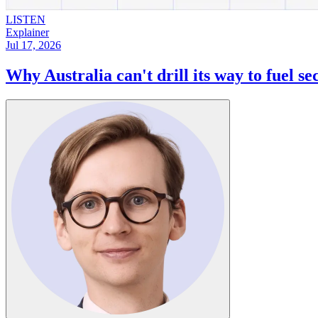
LISTEN
Explainer
Jul 17, 2026
Why Australia can't drill its way to fuel security​​​​‌ ‍ ​‍​‍‌‍ ‌ ​‍‌‍‍‌‌‍‌ ‌‍‍‌‌‍ ‍​‍​‍​ ‍‍​‍​‍‌ ​ ‌‍​‌‌‍ ‍‌‍‍‌‌ ‌​‌ ‍‌​‍ ‍‌‍‍‌‌‍ ​‍​‍​‍ ​​‍​‍‌‍‍​‌ ​‍‌‍‌‌‌‍‌‍​‍​‍​ ‍‍​‍​‍‌‍‍​‌ ‌​‌ ‌​‌ ​​​ ‍‍​‍ ​‍ ‌‍ ​‌‍ ‌‍​ ‌‍​‌‌‍ ​‌‍‍​‌‍ ‌ ​ ‌ ‌​​ ‍‍​ ​ ​ ​ ​ ​ ​ ​ ​‍ ‌‍‍‌‌‍ ‍‌ ‌​‌‍‌‌‌‍ ‍‌ ‌​​‍ ‌‍‌‌‌‍‌​‌‍‍‌‌ ‌​​‍ ‌‍ ‌‌‍ ‌‍‌​‌‍‌‌​ ‌‌ ​​‌ ​‍‌‍‌‌‌ ​ ‌‍‌‌‌‍ ‍‌ ‌​‌‍​‌‌ ‌​‌‍‍‌‌‍ ‌‍ ‍​ ‍ ‌‍‍‌‌‍‌​​ ‌​ ​​​ ​‍​ ‌‌‌‍​‍‌‍‌‍‌‍​‌​ ‍‌​ ​‍​‍ ‌‌‍‌​​ ‍‌‌‍​‍​ ‌‍​‍ ‌​ ‌​‌‍‌‌​ ‌​‌‍‌​​‍ ‌‌‍​‌​ ​‍‌‍​‍‌‍​‍​‍ ‌‌‍​‍​ ​​​ ​‌​ ‌​‌‍​ ​ ​‍​ ​ ​ ​‍​ ​‍‌‍‌‍‌‍‌​​ ‌‍​ ‍ ‌ ‌​‌ ‍‌‌ ​​‌‍‌‌​ ‌‌‍ ‍‌‍‌‌‌ ‌ ‌ ​ ​ ‍ ‌ ​​‌‍​‌‌ ‌​‌‍‍​​ ‌‌ ‌​‌‍‍‌‌ ‌​‌‍ ​‌‍‌‌​ ‌‍​‍‌‍​‌‌ ​ ‌‍‌‌‌‌‌‌‌ ​‍‌‍ ​​ ‌‌‍‍​‌ ‌​‌ ‌​‌ ​​​‍‌‌​ ​ ‌​​‌​‍‌‌​ ​‍‌​‌‍​‍‌‌​ ​‍‌​‌‍‌‍ ​‌‍ ‌‍​ ‌‍​‌‌‍ ​‌‍‍​‌‍ ‌ ​ ‌ ‌​​‍‌‌​ ​ ‌​​‌​ ​ ​ ​ ​ ​ ​ ​ ​‍‌‍‌‍‍‌‌‍‌​​ ‌​ ​​​ ​‍​ ‌‌‌‍​‍‌‍‌‍‌‍​‌​ ‍‌​ ​‍​‍ ‌‌‍‌​​ ‍‌‌‍​‍​ ‌‍​‍ ‌​ ‌​‌‍‌‌​ ‌​‌‍‌​​‍ ‌‌‍​‌​ ​‍‌‍​‍‌‍​‍​‍ ‌‌‍​‍​ ​​​ ​‌​ ‌​‌‍​ ​ ​‍​ ​ ​ ​‍​ ​‍‌‍‌‍‌‍‌​​ ‌‍​‍‌‍‌ ‌​‌ ‍‌‌ ​​‌‍‌‌​ ‌‌‍ ‍‌‍‌‌‌ ‌ ‌ ​ ​‍‌‍‌ ​​‌‍​‌‌ ‌​‌