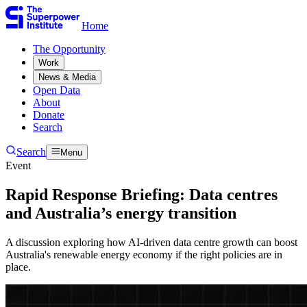
Home
The Opportunity​​​​‌ ‍ ​‍​‍‌‍ ‌ ​‍‌‍‍‌‌‍‌ ‌‍‍‌‌‍ ‍​‍​‍​ ‍‍​‍​‍‌ ​ ‌‍​‌‌‍ ‍‌‍‍‌‌ ‌​‌ ‍‌​‍ ‍‌‍‍‌‌‍ ​‍​‍​‍ ​​‍​‍‌‍‍​‌ ​‍‌‍‌‌‌‍‌‍​‍​‍​ ‍‍​‍​‍‌‍‍​‌ ‌​‌ ‌​‌ ​​​ ‍‍​‍ ​‍ ‌‍ ​‌‍ ‌‍​ ‌‍​‌‌‍ ​‌‍‍​‌‍ ‌ ​ ‌ ‌​​ ‍‍​ ​ ​ ​ ​ ​ ​ ​ ​‍ ‌‍‍‌‌‍ ‍‌ ‌​‌‍‌‌‌‍ ‍‌ ‌​​‍ ‌‍‌‌‌‍‌​‌‍‍‌‌ ‌​​‍ ‌‍ ‌‌‍ ‌‍‌​‌‍‌‌​ ‌‌ ​​‌ ​‍‌‍‌‌‌ ​ ‌‍‌‌‌‍ ‍‌ ‌​‌‍​‌‌ ‌​‌‍‍‌‌‍ ‌‍ ‍​ ‍ ‌‍‍‌‌‍‌​​ ‌​ ​‍​ ‌‍​ ‌‌​ ‌‍​ ​​‌‍‌‌​ ‍​​ ​​​‍ ‌​ ‌ ​ ‌​​ ‌‍​ ‌‌​‍ ‌​ ‌​​ ‍​​ ​ ​ ‍‌​‍ ‌​ ‍​​ ‌‍​ ​‍​ ‍‌​‍ ‌​ ‌‌​ ‌‌​ ‌ ​ ​‍‌‍‌‍​ ‍​​ ​‍​ ‍‌​ ‌‌​ ‍​​ ​​‌‍‌‌​ ‍ ‌ ‌​‌ ‍‌‌ ​​‌‍‌‌​ ‌‌ ​ ‌‍‌‌‌ ‌​‌ ‌​‌‍‍‌‌‍ ‍‌‍‌ ‌ ​ ​ ‍ ‌ ​​‌‍​‌‌ ‌​‌‍‍​​ ‌‌ ​ ‌‍‍‌‌ ‌​‌‍‌‌‌​ ‍‌‍​‌‌ ‌‍‌​‍‌‌ ‌​‌‍‌‌‌‍ ‌‌ ​ ​‍‌‌​ ‌‌‌​​‍‌‌ ‌‍‍ ‌‍‌‌‌ ‍‌​‍‌‌​ ​ ‌​‌​​‍‌‌​ ​ ‌​‌​​‍‌‌​ ​‍​ ​‍‌‍‌‌‌‍​‍‌‍‌‌‌‍​ ‌‍​‍‌‍​‌​ ​​​ ​​​ ​​​ ‌​​ ​​‌‍​ ​‍‌‌​ ​‍​ ​‍​‍‌‌​ ‌‌‌​‌​​‍ ‍‌‍ ​‌‍​‌‌‍​‍‌‍‌‌‌‍ ​​ ‌‍​‍‌‍​‌‌ ​ ‌‍‌‌‌‌‌‌‌ ​‍‌‍ ​​ ‌‌‍‍​‌ ‌​‌ ‌​‌ ​​​‍‌‌​ ​ ‌​​‌​‍‌‌​ ​‍‌​‌‍​‍‌‌​ ​‍‌​‌‍‌‍ ​‌‍ ‌‍​ ‌‍​‌‌‍ ​‌‍‍​‌‍ ‌ ​ ‌ ‌​​‍‌‌​ ​ ‌​​‌​ ​ ​ ​ ​ ​ ​ ​ ​‍‌‍‌‍‍‌‌‍‌​​ ‌​ ​‍​ ‌‍​ ‌‌​ ‌‍​ ​​‌‍‌‌​ ‍​​ ​​​‍ ‌​ ‌ ​ ‌​​ ‌‍​ ‌‌​‍ ‌​ ‌​​ ‍​​ ​ ​ ‍‌​‍ ‌​ ‍​​ ‌‍​ ​‍​ ‍‌​‍ ‌​ ‌‌​ ‌‌​ ‌ ​ ​‍‌‍‌‍​ ‍​​ ​‍​ ‍‌​ ‌‌​ ‍​​ ​​‌‍‌‌​‍‌‍‌ ‌​‌ ‍‌‌ ​​‌‍‌‌​ ‌‌ ​ ‌‍‌‌‌ ‌​‌ ‌​‌‍‍‌‌‍ ‍‌‍‌ ‌ ​ ​‍‌‍‌ ​​‌‍​‌‌ ‌​‌‍‍​​ ‌‌ ​ ‌‍‍‌‌ ‌​‌‍‌‌‌​ ‍‌‍​‌‌ ‌‍‌​‍‌‌ ‌​‌‍‌‌‌‍ ‌‌ ​ ​‍‌‌​ ‌‌‌​​‍‌‌ ‌‍‍ ‌‍‌‌‌ ‍‌​‍‌‌​ ​ ‌​‌​​‍‌‌​ ​ ‌​‌​​‍‌‌​ ​‍​ ​‍‌‍‌‌‌‍​‍‌‍‌‌‌‍​ ‌‍​‍‌‍​‌​ ​​​ ​​​ ​​​ ‌​​ ​​‌‍​ ​‍‌‌​ ​‍​ ​‍​‍‌‌​ ‌‌‌​‌​​‍ ‍‌‍ ​‌‍​‌‌‍​‍‌‍‌‌‌‍ ​​‍‌‍‌ ​​‌‍‌‌‌ ​‍‌ ​ ‌ ​​‌‍‌‌‌‍​ ‌ ‌​‌‍‍‌‌ ‌‍‌‍‌‌​ ‌‌ ​​‌ ‌‌‌‍​‍‌‍ ​‌‍‍‌‌ ​ ‌‍‍​‌‍‌‌‌‍‌​​‍​‍‌ ‌
Work​​​​‌ ‍ ​‍​‍‌‍ ‌ ​‍‌‍‍‌‌‍‌ ‌‍‍‌‌‍ ‍​‍​‍​ ‍‍​‍​‍‌ ​ ‌‍​‌‌‍ ‍‌‍‍‌‌ ‌​‌ ‍‌​‍ ‍‌‍‍‌‌‍ ​‍​‍​‍ ​​‍​‍‌‍‍​‌ ​‍‌‍‌‌‌‍‌‍​‍​‍​ ‍‍​‍​‍‌‍‍​‌ ‌​‌ ‌​‌ ​​​ ‍‍​‍ ​‍ ‌‍ ​‌‍ ‌‍​ ‌‍​‌‌‍ ​‌‍‍​‌‍ ‌ ​ ‌ ‌​​ ‍‍​ ​ ​ ​ ​ ​ ​ ​ ​‍ ‌‍‍‌‌‍ ‍‌ ‌​‌‍‌‌‌‍ ‍‌ ‌​​‍ ‌‍‌‌‌‍‌​‌‍‍‌‌ ‌​​‍ ‌‍ ‌‌‍ ‌‍‌​‌‍‌‌​ ‌‌ ​​‌ ​‍‌‍‌‌‌ ​ ‌‍‌‌‌‍ ‍‌ ‌​‌‍​‌‌ ‌​‌‍‍‌‌‍ ‌‍ ‍​ ‍ ‌‍‍‌‌‍‌​​ ‌​ ​‍​ ‌‍​ ‌‌​ ‌‍​ ​​‌‍‌‌​ ‍​​ ​​​‍ ‌​ ‌ ​ ‌​​ ‌‍​ ‌‌​‍ ‌​ ‌​​ ‍​​ ​ ​ ‍‌​‍ ‌​ ‍​​ ‌‍​ ​‍​ ‍‌​‍ ‌​ ‌‌​ ‌‌​ ‌ ​ ​‍‌‍‌‍​ ‍​​ ​‍​ ‍‌​ ‌‌​ ‍​​ ​​‌‍‌‌​ ‍ ‌ ‌​‌ ‍‌‌ ​​‌‍‌‌​ ‌‌ ​ ‌‍‌‌‌ ‌​‌ ‌​‌‍‍‌‌‍ ‍‌‍‌ ‌ ​ ​ ‍ ‌ ​​‌‍​‌‌ ‌​‌‍‍​​ ‌‌ ​ ‌‍‍‌‌ ‌​‌‍‌‌‌​ ‍‌‍​‌‌ ‌‍‌​‍‌‌ ‌​‌‍‌‌‌‍ ‌‌ ​ ​‍‌‌​ ‌‌‌​​‍‌‌ ‌‍‍ ‌‍‌‌‌ ‍‌​‍‌‌​ ​ ‌​‌​​‍‌‌​ ​ ‌​‌​​‍‌‌​ ​‍​ ​‍​ ‌‌​ ​​‌‍‌‍‌‍​‌‌‍‌​​ ‌‌​ ‌ ‌‍‌‍​ ‌ ‌‍​‌‌‍‌‌​ ​‍​ ‌ ​ ‌​‌‍‌‌​ ‍‌‌‍​ ​ ​​‌‍‌​​ ‍‌​ ​ ​ ‌‌​ ‌‌​ ​‍​ ‌ ​ ‌ ​ ‌‌‌‍‌​‌‍​‌​ ‍‌​ ​​​ ‌ ​‍‌‌​ ​‍​ ​‍​‍‌‌​ ‌‌‌​‌​​‍ ‍‌‍ ​‌‍​‌‌‍​‍‌‍‌‌‌‍ ​​ ‌‍​‍‌‍​‌‌ ​ ‌‍‌‌‌‌‌‌‌ ​‍‌‍ ​​ ‌‌‍‍​‌ ‌​‌ ‌​‌ ​​​‍‌‌​ ​ ‌​​‌​‍‌‌​ ​‍‌​‌‍​‍‌‌​ ​‍‌​‌‍‌‍ ​‌‍ ‌‍​ ‌‍​‌‌‍ ​‌‍‍​‌‍ ‌ ​ ‌ ‌​​‍‌‌​ ​ ‌​​‌​ ​ ​ ​ ​ ​ ​ ​ ​‍‌‍‌‍‍‌‌‍‌​​ ‌​ ​‍​ ‌‍​ ‌‌​ ‌‍​ ​​‌‍‌‌​ ‍​​ ​​​‍ ‌​ ‌ ​ ‌​​ ‌‍​ ‌‌​‍ ‌​ ‌​​ ‍​​ ​ ​ ‍‌​‍ ‌​ ‍​​ ‌‍​ ​‍​ ‍‌​‍ ‌​ ‌‌​ ‌‌​ ‌ ​ ​‍‌‍‌‍​ ‍​​ ​‍​ ‍‌​ ‌‌​ ‍​​ ​​‌‍‌‌​‍‌‍‌ ‌​‌ ‍‌‌ ​​‌‍‌‌​ ‌‌ ​ ‌‍‌‌‌ ‌​‌ ‌​‌‍‍‌‌‍ ‍‌‍‌ ‌ ​ ​‍‌‍‌ ​​‌‍​‌‌ ‌​‌‍‍​​ ‌‌ ​ ‌‍‍‌‌ ‌​‌‍‌‌‌​ ‍‌‍​‌‌ ‌‍‌​‍‌‌ ‌​‌‍‌‌‌‍ ‌‌ ​ ​‍‌‌​ ‌‌‌​​‍‌‌ ‌‍‍ ‌‍‌‌‌ ‍‌​‍‌‌​ ​ ‌​‌​​‍‌‌​ ​ ‌​‌​​‍‌‌​ ​‍​ ​‍​ ‌‌​ ​​‌‍‌‍‌‍​‌‌‍‌​​ ‌‌​ ‌ ‌‍‌‍​ ‌ ‌‍​‌‌‍‌‌​ ​‍​ ‌ ​ ‌​‌‍‌‌​ ‍‌‌‍​ ​ ​​‌‍‌​​ ‍‌​ ​ ​ ‌‌​ ‌‌​ ​‍​ ‌ ​ ‌ ​ ‌‌‌‍‌​‌‍​‌​ ‍‌​ ​​​ ‌ ​‍‌‌​ ​‍​ ​‍​‍‌‌​ ‌‌‌​‌​​‍ ‍‌‍ ​‌‍​‌‌‍​‍‌‍‌‌‌‍ ​​‍‌‍‌ ​​‌‍‌‌‌ ​‍‌ ​ ‌ ​​‌‍‌‌‌‍​ ‌ ‌​‌‍‍‌‌ ‌‍‌‍‌‌​ ‌‌ ​​‌ ‌‌‌‍​‍‌‍ ​‌‍‍‌‌ ​ ‌‍‍​‌‍‌‌‌‍‌​​‍​‍‌ ‌
News & Media​​​​‌ ‍ ​‍​‍‌‍ ‌ ​‍‌‍‍‌‌‍‌ ‌‍‍‌‌‍ ‍​‍​‍​ ‍‍​‍​‍‌ ​ ‌‍​‌‌‍ ‍‌‍‍‌‌ ‌​‌ ‍‌​‍ ‍‌‍‍‌‌‍ ​‍​‍​‍ ​​‍​‍‌‍‍​‌ ​‍‌‍‌‌‌‍‌‍​‍​‍​ ‍‍​‍​‍‌‍‍​‌ ‌​‌ ‌​‌ ​​​ ‍‍​‍ ​‍ ‌‍ ​‌‍ ‌‍​ ‌‍​‌‌‍ ​‌‍‍​‌‍ ‌ ​ ‌ ‌​​ ‍‍​ ​ ​ ​ ​ ​ ​ ​ ​‍ ‌‍‍‌‌‍ ‍‌ ‌​‌‍‌‌‌‍ ‍‌ ‌​​‍ ‌‍‌‌‌‍‌​‌‍‍‌‌ ‌​​‍ ‌‍ ‌‌‍ ‌‍‌​‌‍‌‌​ ‌‌ ​​‌ ​‍‌‍‌‌‌ ​ ‌‍‌‌‌‍ ‍‌ ‌​‌‍​‌‌ ‌​‌‍‍‌‌‍ ‌‍ ‍​ ‍ ‌‍‍‌‌‍‌​​ ‌​ ​‍​ ‌‍​ ‌‌​ ‌‍​ ​​‌‍‌‌​ ‍​​ ​​​‍ ‌​ ‌ ​ ‌​​ ‌‍​ ‌‌​‍ ‌​ ‌​​ ‍​​ ​ ​ ‍‌​‍ ‌​ ‍​​ ‌‍​ ​‍​ ‍‌​‍ ‌​ ‌‌​ ‌‌​ ‌ ​ ​‍‌‍‌‍​ ‍​​ ​‍​ ‍‌​ ‌‌​ ‍​​ ​​‌‍‌‌​ ‍ ‌ ‌​‌ ‍‌‌ ​​‌‍‌‌​ ‌‌ ​ ‌‍‌‌‌ ‌​‌ ‌​‌‍‍‌‌‍ ‍‌‍‌ ‌ ​ ​ ‍ ‌ ​​‌‍​‌‌ ‌​‌‍‍​​ ‌‌ ​ ‌‍‍‌‌ ‌​‌‍‌‌‌​ ‍‌‍​‌‌ ‌‍‌​‍‌‌ ‌​‌‍‌‌‌‍ ‌‌ ​ ​‍‌‌​ ‌‌‌​​‍‌‌ ‌‍‍ ‌‍‌‌‌ ‍‌​‍‌‌​ ​ ‌​‌​​‍‌‌​ ​ ‌​‌​​‍‌‌​ ​‍​ ​‍​ ​​​ ​ ​ ‌‌​ ‍‌​ ‌‍‌‍‌‌‌‍‌​‌‍‌‌​ ‍​​ ​​​ ‌ ​ ‌‌​‍‌‌​ ​‍​ ​‍​‍‌‌​ ‌‌‌​‌​​‍ ‍‌‍ ​‌‍​‌‌‍​‍‌‍‌‌‌‍ ​​ ‌‍​‍‌‍​‌‌ ​ ‌‍‌‌‌‌‌‌‌ ​‍‌‍ ​​ ‌‌‍‍​‌ ‌​‌ ‌​‌ ​​​‍‌‌​ ​ ‌​​‌​‍‌‌​ ​‍‌​‌‍​‍‌‌​ ​‍‌​‌‍‌‍ ​‌‍ ‌‍​ ‌‍​‌‌‍ ​‌‍‍​‌‍ ‌ ​ ‌ ‌​​‍‌‌​ ​ ‌​​‌​ ​ ​ ​ ​ ​ ​ ​ ​‍‌‍‌‍‍‌‌‍‌​​ ‌​ ​‍​ ‌‍​ ‌‌​ ‌‍​ ​​‌‍‌‌​ ‍​​ ​​​‍ ‌​ ‌ ​ ‌​​ ‌‍​ ‌‌​‍ ‌​ ‌​​ ‍​​ ​ ​ ‍‌​‍ ‌​ ‍​​ ‌‍​ ​‍​ ‍‌​‍ ‌​ ‌‌​ ‌‌​ ‌ ​ ​‍‌‍‌‍​ ‍​​ ​‍​ ‍‌​ ‌‌​ ‍​​ ​​‌‍‌‌​‍‌‍‌ ‌​‌ ‍‌‌ ​​‌‍‌‌​ ‌‌ ​ ‌‍‌‌‌ ‌​‌ ‌​‌‍‍‌‌‍ ‍‌‍‌ ‌ ​ ​‍‌‍‌ ​​‌‍​‌‌ ‌​‌‍‍​​ ‌‌ ​ ‌‍‍‌‌ ‌​‌‍‌‌‌​ ‍‌‍​‌‌ ‌‍‌​‍‌‌ ‌​‌‍‌‌‌‍ ‌‌ ​ ​‍‌‌​ ‌‌‌​​‍‌‌ ‌‍‍ ‌‍‌‌‌ ‍‌​‍‌‌​ ​ ‌​‌​​‍‌‌​ ​ ‌​‌​​‍‌‌​ ​‍​ ​‍​ ​​​ ​ ​ ‌‌​ ‍‌​ ‌‍‌‍‌‌‌‍‌​‌‍‌‌​ ‍​​ ​​​ ‌ ​ ‌‌​‍‌‌​ ​‍​ ​‍​‍‌‌​ ‌‌‌​‌​​‍ ‍‌‍ ​‌‍​‌‌‍​‍‌‍‌‌‌‍ ​​‍‌‍‌ ​​‌‍‌‌‌ ​‍‌ ​ ‌ ​​‌‍‌‌‌‍​ ‌ ‌​‌‍‍‌‌ ‌‍‌‍‌‌​ ‌‌ ​​‌ ‌‌‌‍​‍‌‍ ​‌‍‍‌‌ ​ ‌‍‍​‌‍‌‌‌‍‌​​‍​‍‌ ‌
Open Data​​​​‌ ‍ ​‍​‍‌‍ ‌ ​‍‌‍‍‌‌‍‌ ‌‍‍‌‌‍ ‍​‍​‍​ ‍‍​‍​‍‌ ​ ‌‍​‌‌‍ ‍‌‍‍‌‌ ‌​‌ ‍‌​‍ ‍‌‍‍‌‌‍ ​‍​‍​‍ ​​‍​‍‌‍‍​‌ ​‍‌‍‌‌‌‍‌‍​‍​‍​ ‍‍​‍​‍‌‍‍​‌ ‌​‌ ‌​‌ ​​​ ‍‍​‍ ​‍ ‌‍ ​‌‍ ‌‍​ ‌‍​‌‌‍ ​‌‍‍​‌‍ ‌ ​ ‌ ‌​​ ‍‍​ ​ ​ ​ ​ ​ ​ ​ ​‍ ‌‍‍‌‌‍ ‍‌ ‌​‌‍‌‌‌‍ ‍‌ ‌​​‍ ‌‍‌‌‌‍‌​‌‍‍‌‌ ‌​​‍ ‌‍ ‌‌‍ ‌‍‌​‌‍‌‌​ ‌‌ ​​‌ ​‍‌‍‌‌‌ ​ ‌‍‌‌‌‍ ‍‌ ‌​‌‍​‌‌ ‌​‌‍‍‌‌‍ ‌‍ ‍​ ‍ ‌‍‍‌‌‍‌​​ ‌​ ​‍​ ‌‍​ ‌‌​ ‌‍​ ​​‌‍‌‌​ ‍​​ ​​​‍ ‌​ ‌ ​ ‌​​ ‌‍​ ‌‌​‍ ‌​ ‌​​ ‍​​ ​ ​ ‍‌​‍ ‌​ ‍​​ ‌‍​ ​‍​ ‍‌​‍ ‌​ ‌‌​ ‌‌​ ‌ ​ ​‍‌‍‌‍​ ‍​​ ​‍​ ‍‌​ ‌‌​ ‍​​ ​​‌‍‌‌​ ‍ ‌ ‌​‌ ‍‌‌ ​​‌‍‌‌​ ‌‌ ​ ‌‍‌‌‌ ‌​‌ ‌​‌‍‍‌‌‍ ‍‌‍‌ ‌ ​ ​ ‍ ‌ ​​‌‍​‌‌ ‌​‌‍‍​​ ‌‌ ​ ‌‍‍‌‌ ‌​‌‍‌‌‌​ ‍‌‍​‌‌ ‌‍‌​‍‌‌ ‌​‌‍‌‌‌‍ ‌‌ ​ ​‍‌‌​ ‌‌‌​​‍‌‌ ‌‍‍ ‌‍‌‌‌ ‍‌​‍‌‌​ ​ ‌​‌​​‍‌‌​ ​ ‌​‌​​‍‌‌​ ​‍​ ​‍​ ‍​‌‍‌‍‌‍‌​​ ​ ​ ‍​‌‍​‍‌‍‌‌‌‍​ ​ ​‍‌‍​‍​ ‍‌​ ​ ​‍‌‌​ ​‍​ ​‍​‍‌‌​ ‌‌‌​‌​​‍ ‍‌‍ ​‌‍​‌‌‍​‍‌‍‌‌‌‍ ​​ ‌‍​‍‌‍​‌‌ ​ ‌‍‌‌‌‌‌‌‌ ​‍‌‍ ​​ ‌‌‍‍​‌ ‌​‌ ‌​‌ ​​​‍‌‌​ ​ ‌​​‌​‍‌‌​ ​‍‌​‌‍​‍‌‌​ ​‍‌​‌‍‌‍ ​‌‍ ‌‍​ ‌‍​‌‌‍ ​‌‍‍​‌‍ ‌ ​ ‌ ‌​​‍‌‌​ ​ ‌​​‌​ ​ ​ ​ ​ ​ ​ ​ ​‍‌‍‌‍‍‌‌‍‌​​ ‌​ ​‍​ ‌‍​ ‌‌​ ‌‍​ ​​‌‍‌‌​ ‍​​ ​​​‍ ‌​ ‌ ​ ‌​​ ‌‍​ ‌‌​‍ ‌​ ‌​​ ‍​​ ​ ​ ‍‌​‍ ‌​ ‍​​ ‌‍​ ​‍​ ‍‌​‍ ‌​ ‌‌​ ‌‌​ ‌ ​ ​‍‌‍‌‍​ ‍​​ ​‍​ ‍‌​ ‌‌​ ‍​​ ​​‌‍‌‌​‍‌‍‌ ‌​‌ ‍‌‌ ​​‌‍‌‌​ ‌‌ ​ ‌‍‌‌‌ ‌​‌ ‌​‌‍‍‌‌‍ ‍‌‍‌ ‌ ​ ​‍‌‍‌ ​​‌‍​‌‌ ‌​‌‍‍​​ ‌‌ ​ ‌‍‍‌‌ ‌​‌‍‌‌‌​ ‍‌‍​‌‌ ‌‍‌​‍‌‌ ‌​‌‍‌‌‌‍ ‌‌ ​ ​‍‌‌​ ‌‌‌​​‍‌‌ ‌‍‍ ‌‍‌‌‌ ‍‌​‍‌‌​ ​ ‌​‌​​‍‌‌​ ​ ‌​‌​​‍‌‌​ ​‍​ ​‍​ ‍​‌‍‌‍‌‍‌​​ ​ ​ ‍​‌‍​‍‌‍‌‌‌‍​ ​ ​‍‌‍​‍​ ‍‌​ ​ ​‍‌‌​ ​‍​ ​‍​‍‌‌​ ‌‌‌​‌​​‍ ‍‌‍ ​‌‍​‌‌‍​‍‌‍‌‌‌‍ ​​‍‌‍‌ ​​‌‍‌‌‌ ​‍‌ ​ ‌ ​​‌‍‌‌‌‍​ ‌ ‌​‌‍‍‌‌ ‌‍‌‍‌‌​ ‌‌ ​​‌ ‌‌‌‍​‍‌‍ ​‌‍‍‌‌ ​ ‌‍‍​‌‍‌‌‌‍‌​​‍​‍‌ ‌
About​​​​‌ ‍ ​‍​‍‌‍ ‌ ​‍‌‍‍‌‌‍‌ ‌‍‍‌‌‍ ‍​‍​‍​ ‍‍​‍​‍‌ ​ ‌‍​‌‌‍ ‍‌‍‍‌‌ ‌​‌ ‍‌​‍ ‍‌‍‍‌‌‍ ​‍​‍​‍ ​​‍​‍‌‍‍​‌ ​‍‌‍‌‌‌‍‌‍​‍​‍​ ‍‍​‍​‍‌‍‍​‌ ‌​‌ ‌​‌ ​​​ ‍‍​‍ ​‍ ‌‍ ​‌‍ ‌‍​ ‌‍​‌‌‍ ​‌‍‍​‌‍ ‌ ​ ‌ ‌​​ ‍‍​ ​ ​ ​ ​ ​ ​ ​ ​‍ ‌‍‍‌‌‍ ‍‌ ‌​‌‍‌‌‌‍ ‍‌ ‌​​‍ ‌‍‌‌‌‍‌​‌‍‍‌‌ ‌​​‍ ‌‍ ‌‌‍ ‌‍‌​‌‍‌‌​ ‌‌ ​​‌ ​‍‌‍‌‌‌ ​ ‌‍‌‌‌‍ ‍‌ ‌​‌‍​‌‌ ‌​‌‍‍‌‌‍ ‌‍ ‍​ ‍ ‌‍‍‌‌‍‌​​ ‌​ ​‍​ ‌‍​ ‌‌​ ‌‍​ ​​‌‍‌‌​ ‍​​ ​​​‍ ‌​ ‌ ​ ‌​​ ‌‍​ ‌‌​‍ ‌​ ‌​​ ‍​​ ​ ​ ‍‌​‍ ‌​ ‍​​ ‌‍​ ​‍​ ‍‌​‍ ‌​ ‌‌​ ‌‌​ ‌ ​ ​‍‌‍‌‍​ ‍​​ ​‍​ ‍‌​ ‌‌​ ‍​​ ​​‌‍‌‌​ ‍ ‌ ‌​‌ ‍‌‌ ​​‌‍‌‌​ ‌‌ ​ ‌‍‌‌‌ ‌​‌ ‌​‌‍‍‌‌‍ ‍‌‍‌ ‌ ​ ​ ‍ ‌ ​​‌‍​‌‌ ‌​‌‍‍​​ ‌‌ ​ ‌‍‍‌‌ ‌​‌‍‌‌‌​ ‍‌‍​‌‌ ‌‍‌​‍‌‌ ‌​‌‍‌‌‌‍ ‌‌ ​ ​‍‌‌​ ‌‌‌​​‍‌‌ ‌‍‍ ‌‍‌‌‌ ‍‌​‍‌‌​ ​ ‌​‌​​‍‌‌​ ​ ‌​‌​​‍‌‌​ ​‍​ ​‍​ ‌‍​ ​ ‌‍‌‌‌‍​‌‌‍​‍‌‍‌​‌‍‌‌​ ​​​ ‌‍​ ‌ ​ ‌ ​ ‌‌​‍‌‌​ ​‍​ ​‍​‍‌‌​ ‌‌‌​‌​​‍ ‍‌‍ ​‌‍​‌‌‍​‍‌‍‌‌‌‍ ​​ ‌‍​‍‌‍​‌‌ ​ ‌‍‌‌‌‌‌‌‌ ​‍‌‍ ​​ ‌‌‍‍​‌ ‌​‌ ‌​‌ ​​​‍‌‌​ ​ ‌​​‌​‍‌‌​ ​‍‌​‌‍​‍‌‌​ ​‍‌​‌‍‌‍ ​‌‍ ‌‍​ ‌‍​‌‌‍ ​‌‍‍​‌‍ ‌ ​ ‌ ‌​​‍‌‌​ ​ ‌​​‌​ ​ ​ ​ ​ ​ ​ ​ ​‍‌‍‌‍‍‌‌‍‌​​ ‌​ ​‍​ ‌‍​ ‌‌​ ‌‍​ ​​‌‍‌‌​ ‍​​ ​​​‍ ‌​ ‌ ​ ‌​​ ‌‍​ ‌‌​‍ ‌​ ‌​​ ‍​​ ​ ​ ‍‌​‍ ‌​ ‍​​ ‌‍​ ​‍​ ‍‌​‍ ‌​ ‌‌​ ‌‌​ ‌ ​ ​‍‌‍‌‍​ ‍​​ ​‍​ ‍‌​ ‌‌​ ‍​​ ​​‌‍‌‌​‍‌‍‌ ‌​‌ ‍‌‌ ​​‌‍‌‌​ ‌‌ ​ ‌‍‌‌‌ ‌​‌ ‌​‌‍‍‌‌‍ ‍‌‍‌ ‌ ​ ​‍‌‍‌ ​​‌‍​‌‌ ‌​‌‍‍​​ ‌‌ ​ ‌‍‍‌‌ ‌​‌‍‌‌‌​ ‍‌‍​‌‌ ‌‍‌​‍‌‌ ‌​‌‍‌‌‌‍ ‌‌ ​ ​‍‌‌​ ‌‌‌​​‍‌‌ ‌‍‍ ‌‍‌‌‌ ‍‌​‍‌‌​ ​ ‌​‌​​‍‌‌​ ​ ‌​‌​​‍‌‌​ ​‍​ ​‍​ ‌‍​ ​ ‌‍‌‌‌‍​‌‌‍​‍‌‍‌​‌‍‌‌​ ​​​ ‌‍​ ‌ ​ ‌ ​ ‌‌​‍‌‌​ ​‍​ ​‍​‍‌‌​ ‌‌‌​‌​​‍ ‍‌‍ ​‌‍​‌‌‍​‍‌‍‌‌‌‍ ​​‍‌‍‌ ​​‌‍‌‌‌ ​‍‌ ​ ‌ ​​‌‍‌‌‌‍​ ‌ ‌​‌‍‍‌‌ ‌‍‌‍‌‌​ ‌‌ ​​‌ ‌‌‌‍​‍‌‍ ​‌‍‍‌‌ ​ ‌‍‍​‌‍‌‌‌‍‌​​‍​‍‌ ‌
Donate​​​​‌ ‍ ​‍​‍‌‍ ‌ ​‍‌‍‍‌‌‍‌ ‌‍‍‌‌‍ ‍​‍​‍​ ‍‍​‍​‍‌ ​ ‌‍​‌‌‍ ‍‌‍‍‌‌ ‌​‌ ‍‌​‍ ‍‌‍‍‌‌‍ ​‍​‍​‍ ​​‍​‍‌‍‍​‌ ​‍‌‍‌‌‌‍‌‍​‍​‍​ ‍‍​‍​‍‌‍‍​‌ ‌​‌ ‌​‌ ​​​ ‍‍​‍ ​‍ ‌‍ ​‌‍ ‌‍​ ‌‍​‌‌‍ ​‌‍‍​‌‍ ‌ ​ ‌ ‌​​ ‍‍​ ​ ​ ​ ​ ​ ​ ​ ​‍ ‌‍‍‌‌‍ ‍‌ ‌​‌‍‌‌‌‍ ‍‌ ‌​​‍ ‌‍‌‌‌‍‌​‌‍‍‌‌ ‌​​‍ ‌‍ ‌‌‍ ‌‍‌​‌‍‌‌​ ‌‌ ​​‌ ​‍‌‍‌‌‌ ​ ‌‍‌‌‌‍ ‍‌ ‌​‌‍​‌‌ ‌​‌‍‍‌‌‍ ‌‍ ‍​ ‍ ‌‍‍‌‌‍‌​​ ‌​ ​‍​ ‌‍​ ‌‌​ ‌‍​ ​​‌‍‌‌​ ‍​​ ​​​‍ ‌​ ‌ ​ ‌​​ ‌‍​ ‌‌​‍ ‌​ ‌​​ ‍​​ ​ ​ ‍‌​‍ ‌​ ‍​​ ‌‍​ ​‍​ ‍‌​‍ ‌​ ‌‌​ ‌‌​ ‌ ​ ​‍‌‍‌‍​ ‍​​ ​‍​ ‍‌​ ‌‌​ ‍​​ ​​‌‍‌‌​ ‍ ‌ ‌​‌ ‍‌‌ ​​‌‍‌‌​ ‌‌ ​ ‌‍‌‌‌ ‌​‌ ‌​‌‍‍‌‌‍ ‍‌‍‌ ‌ ​ ​ ‍ ‌ ​​‌‍​‌‌ ‌​‌‍‍​​ ‌‌ ​ ‌‍‍‌‌ ‌​‌‍‌‌‌​ ‍‌‍​‌‌ ‌‍‌​‍‌‌ ‌​‌‍‌‌‌‍ ‌‌ ​ ​‍‌‌​ ‌‌‌​​‍‌‌ ‌‍‍ ‌‍‌‌‌ ‍‌​‍‌‌​ ​ ‌​‌​​‍‌‌​ ​ ‌​‌​​‍‌‌​ ​‍​ ​‍​ ‌​​ ‍‌​ ‌‍​ ​ ​ ‍​‌‍​ ​ ‌‌​ ​‍‌‍‌‌​ ​‍​ ‌‌‌‍‌‌​‍‌‌​ ​‍​ ​‍​‍‌‌​ ‌‌‌​‌​​‍ ‍‌‍ ​‌‍​‌‌‍​‍‌‍‌‌‌‍ ​​ ‌‍​‍‌‍​‌‌ ​ ‌‍‌‌‌‌‌‌‌ ​‍‌‍ ​​ ‌‌‍‍​‌ ‌​‌ ‌​‌ ​​​‍‌‌​ ​ ‌​​‌​‍‌‌​ ​‍‌​‌‍​‍‌‌​ ​‍‌​‌‍‌‍ ​‌‍ ‌‍​ ‌‍​‌‌‍ ​‌‍‍​‌‍ ‌ ​ ‌ ‌​​‍‌‌​ ​ ‌​​‌​ ​ ​ ​ ​ ​ ​ ​ ​‍‌‍‌‍‍‌‌‍‌​​ ‌​ ​‍​ ‌‍​ ‌‌​ ‌‍​ ​​‌‍‌‌​ ‍​​ ​​​‍ ‌​ ‌ ​ ‌​​ ‌‍​ ‌‌​‍ ‌​ ‌​​ ‍​​ ​ ​ ‍‌​‍ ‌​ ‍​​ ‌‍​ ​‍​ ‍‌​‍ ‌​ ‌‌​ ‌‌​ ‌ ​ ​‍‌‍‌‍​ ‍​​ ​‍​ ‍‌​ ‌‌​ ‍​​ ​​‌‍‌‌​‍‌‍‌ ‌​‌ ‍‌‌ ​​‌‍‌‌​ ‌‌ ​ ‌‍‌‌‌ ‌​‌ ‌​‌‍‍‌‌‍ ‍‌‍‌ ‌ ​ ​‍‌‍‌ ​​‌‍​‌‌ ‌​‌‍‍​​ ‌‌ ​ ‌‍‍‌‌ ‌​‌‍‌‌‌​ ‍‌‍​‌‌ ‌‍‌​‍‌‌ ‌​‌‍‌‌‌‍ ‌‌ ​ ​‍‌‌​ ‌‌‌​​‍‌‌ ‌‍‍ ‌‍‌‌‌ ‍‌​‍‌‌​ ​ ‌​‌​​‍‌‌​ ​ ‌​‌​​‍‌‌​ ​‍​ ​‍​ ‌​​ ‍‌​ ‌‍​ ​ ​ ‍​‌‍​ ​ ‌‌​ ​‍‌‍‌‌​ ​‍​ ‌‌‌‍‌‌​‍‌‌​ ​‍​ ​‍​‍‌‌​ ‌‌‌​‌​​‍ ‍‌‍ ​‌‍​‌‌‍​‍‌‍‌‌‌‍ ​​‍‌‍‌ ​​‌‍‌‌‌ ​‍‌ ​ ‌ ​​‌‍‌‌‌‍​ ‌ ‌​‌‍‍‌‌ ‌‍‌‍‌‌​ ‌‌ ​​‌ ‌‌‌‍​‍‌‍ ​‌‍‍‌‌ ​ ‌‍‍​‌‍‌‌‌‍‌​​‍​‍‌ ‌
Search
Search
Menu
Event
Rapid Response Briefing: Data centres
and Australia’s energy transition​​​​‌ ‍ ​‍​‍‌‍ ‌ ​‍‌‍‍‌‌‍‌ ‌‍‍‌‌‍ ‍​‍​‍​ ‍‍​‍​‍‌ ​ ‌‍​‌‌‍ ‍‌‍‍‌‌ ‌​‌ ‍‌​‍ ‍‌‍‍‌‌‍ ​‍​‍​‍ ​​‍​‍‌‍‍​‌ ​‍‌‍‌‌‌‍‌‍​‍​‍​ ‍‍​‍​‍‌‍‍​‌ ‌​‌ ‌​‌ ​​​ ‍‍​‍ ​‍ ‌‍ ​‌‍ ‌‍​ ‌‍​‌‌‍ ​‌‍‍​‌‍ ‌ ​ ‌ ‌​​ ‍‍​ ​ ​ ​ ​ ​ ​ ​ ​‍ ‌‍‍‌‌‍ ‍‌ ‌​‌‍‌‌‌‍ ‍‌ ‌​​‍ ‌‍‌‌‌‍‌​‌‍‍‌‌ ‌​​‍ ‌‍ ‌‌‍ ‌‍‌​‌‍‌‌​ ‌‌ ​​‌ ​‍‌‍‌‌‌ ​ ‌‍‌‌‌‍ ‍‌ ‌​‌‍​‌‌ ‌​‌‍‍‌‌‍ ‌‍ ‍​ ‍ ‌‍‍‌‌‍‌​​ ‌​ ‌ ​ ​‍‌‍‌‍‌‍‌‌​ ​ ​ ‌​​ ‍​​ ‍‌​‍ ‌​ ‌‌​ ‌‌‌‍‌‌​ ‍​​‍ ‌​ ‌​​ ‌‌​ ‌ ​ ‌ ​‍ ‌​ ‍‌‌‍​‌​ ‌‌‌‍‌‍​‍ ‌​ ‍​​ ​​​ ‌​​ ​‍​ ‍​‌‍‌‍​ ‍‌​ ​‍‌‍​‌​ ​‍​ ‌​​ ‍​​ ‍ ‌ ‌​‌ ‍‌‌ ​​‌‍‌‌​ ‌‌‍ ‍‌‍‌‌‌ ‌ ‌ ​ ​ ‍ ‌ ​​‌‍​‌‌ ‌​‌‍‍​​ ‌‌ ‌​‌‍‍‌‌ ‌​‌‍ ​‌‍‌‌​ ‌‍​‍‌‍​‌‌ ​ ‌‍‌‌‌‌‌‌‌ ​‍‌‍ ​​ ‌‌‍‍​‌ ‌​‌ ‌​‌ ​​​‍‌‌​ ​ ‌​​‌​‍‌‌​ ​‍‌​‌‍​‍‌‌​ ​‍‌​‌‍‌‍ ​‌‍ ‌‍​ ‌‍​‌‌‍ ​‌‍‍​‌‍ ‌ ​ ‌ ‌​​‍‌‌​ ​ ‌​​‌​ ​ ​ ​ ​ ​ ​ ​ ​‍‌‍‌‍‍‌‌‍‌​​ ‌​ ‌ ​ ​‍‌‍‌‍‌‍‌‌​ ​ ​ ‌​​ ‍​​ ‍‌​‍ ‌​ ‌‌​ ‌‌‌‍‌‌​ ‍​​‍ ‌​ ‌​​ ‌‌​ ‌ ​ ‌ ​‍ ‌​ ‍‌‌‍​‌​ ‌‌‌‍‌‍​‍ ‌​ ‍​​ ​​​ ‌​​ ​‍​ ‍​‌‍‌‍​ ‍‌​ ​‍‌‍​‌​ ​‍​ ‌​​ ‍​​‍‌‍‌ ‌​‌ ‍‌‌ ​​‌‍‌‌​ ‌‌‍ ‍‌‍‌‌‌ ‌ ‌ ​ ​‍‌‍‌ ​​‌‍​‌‌ ‌​‌‍‍​​ ‌‌ ‌​‌‍‍‌‌ ‌​‌‍ ​‌‍‌‌​‍‌‍‌ ​​‌‍‌‌‌ ​‍‌ ​ ‌ ​​‌‍‌‌‌‍​ ‌ ‌​‌‍‍‌‌ ‌‍‌‍‌‌​ ‌‌ ​​‌ ‌‌‌‍​‍‌‍ ​‌‍‍‌‌ ​ ‌‍‍​‌‍‌‌‌‍‌​​‍​‍‌ ‌
A discussion exploring how AI-driven data centre growth can boost
Australia's renewable energy economy if the right policies are in
place.​​​​‌ ‍ ​‍​‍‌‍ ‌ ​‍‌‍‍‌‌‍‌ ‌‍‍‌‌‍ ‍​‍​‍​ ‍‍​‍​‍‌ ​ ‌‍​‌‌‍ ‍‌‍‍‌‌ ‌​‌ ‍‌​‍ ‍‌‍‍‌‌‍ ​‍​‍​‍ ​​‍​‍‌‍‍​‌ ​‍‌‍‌‌‌‍‌‍​‍​‍​ ‍‍​‍​‍‌‍‍​‌ ‌​‌ ‌​‌ ​​​ ‍‍​‍ ​‍ ‌‍ ​‌‍ ‌‍​ ‌‍​‌‌‍ ​‌‍‍​‌‍ ‌ ​ ‌ ‌​​ ‍‍​ ​ ​ ​ ​ ​ ​ ​ ​‍ ‌‍‍‌‌‍ ‍‌ ‌​‌‍‌‌‌‍ ‍‌ ‌​​‍ ‌‍‌‌‌‍‌​‌‍‍‌‌ ‌​​‍ ‌‍ ‌‌‍ ‌‍‌​‌‍‌‌​ ‌‌ ​​‌ ​‍‌‍‌‌‌ ​ ‌‍‌‌‌‍ ‍‌ ‌​‌‍​‌‌ ‌​‌‍‍‌‌‍ ‌‍ ‍​ ‍ ‌‍‍‌‌‍‌​​ ‌​ ‌ ​ ​‍‌‍‌‍‌‍‌‌​ ​ ​ ‌​​ ‍​​ ‍‌​‍ ‌​ ‌‌​ ‌‌‌‍‌‌​ ‍​​‍ ‌​ ‌​​ ‌‌​ ‌ ​ ‌ ​‍ ‌​ ‍‌‌‍​‌​ ‌‌‌‍‌‍​‍ ‌​ ‍​​ ​​​ ‌​​ ​‍​ ‍​‌‍‌‍​ ‍‌​ ​‍‌‍​‌​ ​‍​ ‌​​ ‍​​ ‍ ‌ ‌​‌ ‍‌‌ ​​‌‍‌‌​ ‌‌‍ ‍‌‍‌‌‌ ‌ ‌ ​ ​ ‍ ‌ ​​‌‍​‌‌ ‌​‌‍‍​​ ‌‌‍‌​‌‍‌‌‌ ​ ‌‍​ ‌ ​‍‌‍‍‌‌ ​​‌ ‌​‌‍‍‌‌‍ ‌‍ ‍​‍‌‌​ ‌‌‌​​‍‌‌ ‌‍‍ ‌‍‌‌‌ ‍‌​‍‌‌​ ​ ‌​‌​​‍‌‌​ ​ ‌​‌​​‍‌‌​ ​‍​ ​‍​ ​ ​ ‌ ‌‍‌‍​ ‌​​ ‌​‌‍‌‍​ ​‌‌‍​‍​ ​‌​ ​‌​ ​ ‌‍​ ​‍‌‌​ ​‍​ ​‍​‍‌‌​ ‌‌‌​‌​​‍ ‍‌‍​ ‌‍‍​‌‍‍‌‌‍ ​‌‍‌​‌ ​‍‌‍‌‌‌‍ ‍​‍‌‌​ ‌‌‌​​‍‌‌ ‌‍‍ ‌‍‌‌‌ ‍‌​‍‌‌​ ​ ‌​‌​​‍‌‌​ ​ ‌​‌​​‍‌‌​ ​‍​ ​‍‌‍‌​‌‍​ ‌‍‌‍​ ​ ​ ‌‍​ ‌​‌‍‌‌‌‍​‍​ ​​‌‍​‍‌‍‌​​ ​‌​‍‌‌​ ​‍​ ​‍​‍‌‌​ ‌‌‌​‌​​‍ ‍‌ ‌​‌‍‌‌‌ ‍​‌ ‌​​ ‌‍​‍‌‍​‌‌ ​ ‌‍‌‌‌‌‌‌‌ ​‍‌‍ ​​ ‌‌‍‍​‌ ‌​‌ ‌​‌ ​​​‍‌‌​ ​ ‌​​‌​‍‌‌​ ​‍‌​‌‍​‍‌‌​ ​‍‌​‌‍‌‍ ​‌‍ ‌‍​ ‌‍​‌‌‍ ​‌‍‍​‌‍ ‌ ​ ‌ ‌​​‍‌‌​ ​ ‌​​‌​ ​ ​ ​ ​ ​ ​ ​ ​‍‌‍‌‍‍‌‌‍‌​​ ‌​ ‌ ​ ​‍‌‍‌‍‌‍‌‌​ ​ ​ ‌​​ ‍​​ ‍‌​‍ ‌​ ‌‌​ ‌‌‌‍‌‌​ ‍​​‍ ‌​ ‌​​ ‌‌​ ‌ ​ ‌ ​‍ ‌​ ‍‌‌‍​‌​ ‌‌‌‍‌‍​‍ ‌​ ‍​​ ​​​ ‌​​ ​‍​ ‍​‌‍‌‍​ ‍‌​ ​‍‌‍​‌​ ​‍​ ‌​​ ‍​​‍‌‍‌ ‌​‌ ‍‌‌ ​​‌‍‌‌​ ‌‌‍ ‍‌‍‌‌‌ ‌ ‌ ​ ​‍‌‍‌ ​​‌‍​‌‌ ‌​‌‍‍​​ ‌‌‍‌​‌‍‌‌‌ ​ ‌‍​ ‌ ​‍‌‍‍‌‌ ​​‌ ‌​‌‍‍‌‌‍ ‌‍ ‍​‍‌‌​ ‌‌‌​​‍‌‌ ‌‍‍ ‌‍‌‌‌ ‍‌​‍‌‌​ ​ ‌​‌​​‍‌‌​ ​ ‌​‌​​‍‌‌​ ​‍​ ​‍​ ​ ​ ‌ ‌‍‌‍​ ‌​​ ‌​‌‍‌‍​ ​‌‌‍​‍​ ​‌​ ​‌​ ​ ‌‍​ ​‍‌‌​ ​‍​ ​‍​‍‌‌​ ‌‌‌​‌​​‍ ‍‌‍​ ‌‍‍​‌‍‍‌‌‍ ​‌‍‌​‌ ​‍‌‍‌‌‌‍ ‍​‍‌‌​ ‌‌‌​​‍‌‌ ‌‍‍ ‌‍‌‌‌ ‍‌​‍‌‌​ ​ ‌​‌​​‍‌‌​ ​ ‌​‌​​‍‌‌​ ​‍​ ​‍‌‍‌​‌‍​ ‌‍‌‍​ ​ ​ ‌‍​ ‌​‌‍‌‌‌‍​‍​ ​​‌‍​‍‌‍‌​​ ​‌​‍‌‌​ ​‍​ ​‍​‍‌‌​ ‌‌‌​‌​​‍ ‍‌ ‌​‌‍‌‌‌ ‍​‌ ‌​​‍‌‍‌ ​​‌‍‌‌‌ ​‍‌ ​ ‌ ​​‌‍‌‌‌‍​ ‌ ‌​‌‍‍‌‌ ‌‍‌‍‌‌​ ‌‌ ​​‌ ‌‌‌‍​‍‌‍ ​‌‍‍‌‌ ​ ‌‍‍​‌‍‌‌‌‍‌​​‍​‍‌ ‌