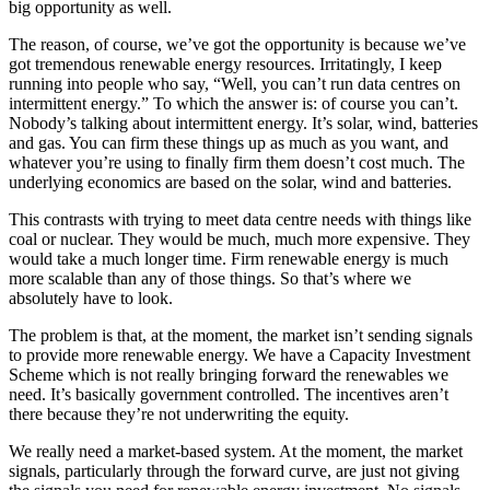
big opportunity as well.​​​​‌ ‍ ​‍​‍‌‍ ‌ ​‍‌‍‍‌‌‍‌ ‌‍‍‌‌‍ ‍​‍​‍​ ‍‍​‍​‍‌ ​ ‌‍​‌‌‍ ‍‌‍‍‌‌ ‌​‌ ‍‌​‍ ‍‌‍‍‌‌‍ ​‍​‍​‍ ​​‍​‍‌‍‍​‌ ​‍‌‍‌‌‌‍‌‍​‍​‍​ ‍‍​‍​‍‌‍‍​‌ ‌​‌ ‌​‌ ​​​ ‍‍​‍ ​‍ ‌‍ ​‌‍ ‌‍​ ‌‍​‌‌‍ ​‌‍‍​‌‍ ‌ ​ ‌ ‌​​ ‍‍​ ​ ​ ​ ​ ​ ​ ​ ​‍ ‌‍‍‌‌‍ ‍‌ ‌​‌‍‌‌‌‍ ‍‌ ‌​​‍ ‌‍‌‌‌‍‌​‌‍‍‌‌ ‌​​‍ ‌‍ ‌‌‍ ‌‍‌​‌‍‌‌​ ‌‌ ​​‌ ​‍‌‍‌‌‌ ​ ‌‍‌‌‌‍ ‍‌ ‌​‌‍​‌‌ ‌​‌‍‍‌‌‍ ‌‍ ‍​ ‍ ‌‍‍‌‌‍‌​​ ‌​ ‌ ​ ​‍‌‍‌‍‌‍‌‌​ ​ ​ ‌​​ ‍​​ ‍‌​‍ ‌​ ‌‌​ ‌‌‌‍‌‌​ ‍​​‍ ‌​ ‌​​ ‌‌​ ‌ ​ ‌ ​‍ ‌​ ‍‌‌‍​‌​ ‌‌‌‍‌‍​‍ ‌​ ‍​​ ​​​ ‌​​ ​‍​ ‍​‌‍‌‍​ ‍‌​ ​‍‌‍​‌​ ​‍​ ‌​​ ‍​​ ‍ ‌ ‌​‌ ‍‌‌ ​​‌‍‌‌​ ‌‌‍ ‍‌‍‌‌‌ ‌ ‌ ​ ​ ‍ ‌ ​​‌‍​‌‌ ‌​‌‍‍​​ ‌‌‍​ ‌‍ ‌‍ ‍‌ ‌​‌‍‌‌‌‍ ‍‌ ‌​​‍‌‌​ ‌‌‌​​‍‌‌ ‌‍‍ ‌‍‌‌‌ ‍‌​‍‌‌​ ​ ‌​‌​​‍‌‌​ ​ ‌​‌​​‍‌‌​ ​‍​ ​‍​ ‌‌​ ​‍​ ‍​​ ‍​​ ​​‌‍‌​​ ​‍​ ‌​​ ​‌‌‍‌​​ ‌‌​ ‌‍​‍‌‌​ ​‍​ ​‍​‍‌‌​ ‌‌‌​‌​​‍ ‍‌‍​ ‌‍‍​‌‍‍‌‌‍ ​‌‍‌​‌ ​‍‌‍‌‌‌‍ ‍​‍‌‌​ ‌‌‌​​‍‌‌ ‌‍‍ ‌‍‌‌‌ ‍‌​‍‌‌​ ​ ‌​‌​​‍‌‌​ ​ ‌​‌​​‍‌‌​ ​‍​ ​‍​ ‍​‌‍​‍​ ​‍​ ​‍‌‍​‌​ ​ ​ ​ ​ ‌‌​ ‌​​ ‌‍​ ​‌​ ‌‌​‍‌‌​ ​‍​ ​‍​‍‌‌​ ‌‌‌​‌​​‍ ‍‌ ‌​‌‍‌‌‌ ‍​‌ ‌​​ ‌‍​‍‌‍​‌‌ ​ ‌‍‌‌‌‌‌‌‌ ​‍‌‍ ​​ ‌‌‍‍​‌ ‌​‌ ‌​‌ ​​​‍‌‌​ ​ ‌​​‌​‍‌‌​ ​‍‌​‌‍​‍‌‌​ ​‍‌​‌‍‌‍ ​‌‍ ‌‍​ ‌‍​‌‌‍ ​‌‍‍​‌‍ ‌ ​ ‌ ‌​​‍‌‌​ ​ ‌​​‌​ ​ ​ ​ ​ ​ ​ ​ ​‍‌‍‌‍‍‌‌‍‌​​ ‌​ ‌ ​ ​‍‌‍‌‍‌‍‌‌​ ​ ​ ‌​​ ‍​​ ‍‌​‍ ‌​ ‌‌​ ‌‌‌‍‌‌​ ‍​​‍ ‌​ ‌​​ ‌‌​ ‌ ​ ‌ ​‍ ‌​ ‍‌‌‍​‌​ ‌‌‌‍‌‍​‍ ‌​ ‍​​ ​​​ ‌​​ ​‍​ ‍​‌‍‌‍​ ‍‌​ ​‍‌‍​‌​ ​‍​ ‌​​ ‍​​‍‌‍‌ ‌​‌ ‍‌‌ ​​‌‍‌‌​ ‌‌‍ ‍‌‍‌‌‌ ‌ ‌ ​ ​‍‌‍‌ ​​‌‍​‌‌ ‌​‌‍‍​​ ‌‌‍​ ‌‍ ‌‍ ‍‌ ‌​‌‍‌‌‌‍ ‍‌ ‌​​‍‌‌​ ‌‌‌​​‍‌‌ ‌‍‍ ‌‍‌‌‌ ‍‌​‍‌‌​ ​ ‌​‌​​‍‌‌​ ​ ‌​‌​​‍‌‌​ ​‍​ ​‍​ ‌‌​ ​‍​ ‍​​ ‍​​ ​​‌‍‌​​ ​‍​ ‌​​ ​‌‌‍‌​​ ‌‌​ ‌‍​‍‌‌​ ​‍​ ​‍​‍‌‌​ ‌‌‌​‌​​‍ ‍‌‍​ ‌‍‍​‌‍‍‌‌‍ ​‌‍‌​‌ ​‍‌‍‌‌‌‍ ‍​‍‌‌​ ‌‌‌​​‍‌‌ ‌‍‍ ‌‍‌‌‌ ‍‌​‍‌‌​ ​ ‌​‌​​‍‌‌​ ​ ‌​‌​​‍‌‌​ ​‍​ ​‍​ ‍​‌‍​‍​ ​‍​ ​‍‌‍​‌​ ​ ​ ​ ​ ‌‌​ ‌​​ ‌‍​ ​‌​ ‌‌​‍‌‌​ ​‍​ ​‍​‍‌‌​ ‌‌‌​‌​​‍ ‍‌ ‌​‌‍‌‌‌ ‍​‌ ‌​​‍‌‍‌ ​​‌‍‌‌‌ ​‍‌ ​ ‌ ​​‌‍‌‌‌‍​ ‌ ‌​‌‍‍‌‌ ‌‍‌‍‌‌​ ‌‌ ​​‌ ‌‌‌‍​‍‌‍ ​‌‍‍‌‌ ​ ‌‍‍​‌‍‌‌‌‍‌​​‍​‍‌ ‌
The reason, of course, we’ve got the opportunity is because we’ve
got tremendous renewable energy resources. Irritatingly, I keep
running into people who say, “Well, you can’t run data centres on
intermittent energy.” To which the answer is: of course you can’t.
Nobody’s talking about intermittent energy. It’s solar, wind, batteries
and gas. You can firm these things up as much as you want, and
whatever you’re using to finally firm them doesn’t cost much. The
underlying economics are based on the solar, wind and batteries.​​​​‌ ‍ ​‍​‍‌‍ ‌ ​‍‌‍‍‌‌‍‌ ‌‍‍‌‌‍ ‍​‍​‍​ ‍‍​‍​‍‌ ​ ‌‍​‌‌‍ ‍‌‍‍‌‌ ‌​‌ ‍‌​‍ ‍‌‍‍‌‌‍ ​‍​‍​‍ ​​‍​‍‌‍‍​‌ ​‍‌‍‌‌‌‍‌‍​‍​‍​ ‍‍​‍​‍‌‍‍​‌ ‌​‌ ‌​‌ ​​​ ‍‍​‍ ​‍ ‌‍ ​‌‍ ‌‍​ ‌‍​‌‌‍ ​‌‍‍​‌‍ ‌ ​ ‌ ‌​​ ‍‍​ ​ ​ ​ ​ ​ ​ ​ ​‍ ‌‍‍‌‌‍ ‍‌ ‌​‌‍‌‌‌‍ ‍‌ ‌​​‍ ‌‍‌‌‌‍‌​‌‍‍‌‌ ‌​​‍ ‌‍ ‌‌‍ ‌‍‌​‌‍‌‌​ ‌‌ ​​‌ ​‍‌‍‌‌‌ ​ ‌‍‌‌‌‍ ‍‌ ‌​‌‍​‌‌ ‌​‌‍‍‌‌‍ ‌‍ ‍​ ‍ ‌‍‍‌‌‍‌​​ ‌​ ‌ ​ ​‍‌‍‌‍‌‍‌‌​ ​ ​ ‌​​ ‍​​ ‍‌​‍ ‌​ ‌‌​ ‌‌‌‍‌‌​ ‍​​‍ ‌​ ‌​​ ‌‌​ ‌ ​ ‌ ​‍ ‌​ ‍‌‌‍​‌​ ‌‌‌‍‌‍​‍ ‌​ ‍​​ ​​​ ‌​​ ​‍​ ‍​‌‍‌‍​ ‍‌​ ​‍‌‍​‌​ ​‍​ ‌​​ ‍​​ ‍ ‌ ‌​‌ ‍‌‌ ​​‌‍‌‌​ ‌‌‍ ‍‌‍‌‌‌ ‌ ‌ ​ ​ ‍ ‌ ​​‌‍​‌‌ ‌​‌‍‍​​ ‌‌‍​ ‌‍ ‌‍ ‍‌ ‌​‌‍‌‌‌‍ ‍‌ ‌​​‍‌‌​ ‌‌‌​​‍‌‌ ‌‍‍ ‌‍‌‌‌ ‍‌​‍‌‌​ ​ ‌​‌​​‍‌‌​ ​ ‌​‌​​‍‌‌​ ​‍​ ​‍‌‍​ ​ ‌‌‌‍‌‍‌‍​‌​ ‌ ​ ​‌​ ‌​‌‍​‌​ ‌ ​ ​‌​ ​‍​ ​‍​‍‌‌​ ​‍​ ​‍​‍‌‌​ ‌‌‌​‌​​‍ ‍‌‍​ ‌‍‍​‌‍‍‌‌‍ ​‌‍‌​‌ ​‍‌‍‌‌‌‍ ‍​‍‌‌​ ‌‌‌​​‍‌‌ ‌‍‍ ‌‍‌‌‌ ‍‌​‍‌‌​ ​ ‌​‌​​‍‌‌​ ​ ‌​‌​​‍‌‌​ ​‍​ ​‍‌‍‌​​ ‌ ‌‍​ ​ ‍​​ ​‌​ ‌‍‌‍​‍​ ‌ ​ ‌‌​ ‍​​ ‌‍​ ​‍​‍‌‌​ ​‍​ ​‍​‍‌‌​ ‌‌‌​‌​​‍ ‍‌ ‌​‌‍‌‌‌ ‍​‌ ‌​​ ‌‍​‍‌‍​‌‌ ​ ‌‍‌‌‌‌‌‌‌ ​‍‌‍ ​​ ‌‌‍‍​‌ ‌​‌ ‌​‌ ​​​‍‌‌​ ​ ‌​​‌​‍‌‌​ ​‍‌​‌‍​‍‌‌​ ​‍‌​‌‍‌‍ ​‌‍ ‌‍​ ‌‍​‌‌‍ ​‌‍‍​‌‍ ‌ ​ ‌ ‌​​‍‌‌​ ​ ‌​​‌​ ​ ​ ​ ​ ​ ​ ​ ​‍‌‍‌‍‍‌‌‍‌​​ ‌​ ‌ ​ ​‍‌‍‌‍‌‍‌‌​ ​ ​ ‌​​ ‍​​ ‍‌​‍ ‌​ ‌‌​ ‌‌‌‍‌‌​ ‍​​‍ ‌​ ‌​​ ‌‌​ ‌ ​ ‌ ​‍ ‌​ ‍‌‌‍​‌​ ‌‌‌‍‌‍​‍ ‌​ ‍​​ ​​​ ‌​​ ​‍​ ‍​‌‍‌‍​ ‍‌​ ​‍‌‍​‌​ ​‍​ ‌​​ ‍​​‍‌‍‌ ‌​‌ ‍‌‌ ​​‌‍‌‌​ ‌‌‍ ‍‌‍‌‌‌ ‌ ‌ ​ ​‍‌‍‌ ​​‌‍​‌‌ ‌​‌‍‍​​ ‌‌‍​ ‌‍ ‌‍ ‍‌ ‌​‌‍‌‌‌‍ ‍‌ ‌​​‍‌‌​ ‌‌‌​​‍‌‌ ‌‍‍ ‌‍‌‌‌ ‍‌​‍‌‌​ ​ ‌​‌​​‍‌‌​ ​ ‌​‌​​‍‌‌​ ​‍​ ​‍‌‍​ ​ ‌‌‌‍‌‍‌‍​‌​ ‌ ​ ​‌​ ‌​‌‍​‌​ ‌ ​ ​‌​ ​‍​ ​‍​‍‌‌​ ​‍​ ​‍​‍‌‌​ ‌‌‌​‌​​‍ ‍‌‍​ ‌‍‍​‌‍‍‌‌‍ ​‌‍‌​‌ ​‍‌‍‌‌‌‍ ‍​‍‌‌​ ‌‌‌​​‍‌‌ ‌‍‍ ‌‍‌‌‌ ‍‌​‍‌‌​ ​ ‌​‌​​‍‌‌​ ​ ‌​‌​​‍‌‌​ ​‍​ ​‍‌‍‌​​ ‌ ‌‍​ ​ ‍​​ ​‌​ ‌‍‌‍​‍​ ‌ ​ ‌‌​ ‍​​ ‌‍​ ​‍​‍‌‌​ ​‍​ ​‍​‍‌‌​ ‌‌‌​‌​​‍ ‍‌ ‌​‌‍‌‌‌ ‍​‌ ‌​​‍‌‍‌ ​​‌‍‌‌‌ ​‍‌ ​ ‌ ​​‌‍‌‌‌‍​ ‌ ‌​‌‍‍‌‌ ‌‍‌‍‌‌​ ‌‌ ​​‌ ‌‌‌‍​‍‌‍ ​‌‍‍‌‌ ​ ‌‍‍​‌‍‌‌‌‍‌​​‍​‍‌ ‌
This contrasts with trying to meet data centre needs with things like
coal or nuclear. They would be much, much more expensive. They
would take a much longer time. Firm renewable energy is much
more scalable than any of those things. So that’s where we
absolutely have to look.​​​​‌ ‍ ​‍​‍‌‍ ‌ ​‍‌‍‍‌‌‍‌ ‌‍‍‌‌‍ ‍​‍​‍​ ‍‍​‍​‍‌ ​ ‌‍​‌‌‍ ‍‌‍‍‌‌ ‌​‌ ‍‌​‍ ‍‌‍‍‌‌‍ ​‍​‍​‍ ​​‍​‍‌‍‍​‌ ​‍‌‍‌‌‌‍‌‍​‍​‍​ ‍‍​‍​‍‌‍‍​‌ ‌​‌ ‌​‌ ​​​ ‍‍​‍ ​‍ ‌‍ ​‌‍ ‌‍​ ‌‍​‌‌‍ ​‌‍‍​‌‍ ‌ ​ ‌ ‌​​ ‍‍​ ​ ​ ​ ​ ​ ​ ​ ​‍ ‌‍‍‌‌‍ ‍‌ ‌​‌‍‌‌‌‍ ‍‌ ‌​​‍ ‌‍‌‌‌‍‌​‌‍‍‌‌ ‌​​‍ ‌‍ ‌‌‍ ‌‍‌​‌‍‌‌​ ‌‌ ​​‌ ​‍‌‍‌‌‌ ​ ‌‍‌‌‌‍ ‍‌ ‌​‌‍​‌‌ ‌​‌‍‍‌‌‍ ‌‍ ‍​ ‍ ‌‍‍‌‌‍‌​​ ‌​ ‌ ​ ​‍‌‍‌‍‌‍‌‌​ ​ ​ ‌​​ ‍​​ ‍‌​‍ ‌​ ‌‌​ ‌‌‌‍‌‌​ ‍​​‍ ‌​ ‌​​ ‌‌​ ‌ ​ ‌ ​‍ ‌​ ‍‌‌‍​‌​ ‌‌‌‍‌‍​‍ ‌​ ‍​​ ​​​ ‌​​ ​‍​ ‍​‌‍‌‍​ ‍‌​ ​‍‌‍​‌​ ​‍​ ‌​​ ‍​​ ‍ ‌ ‌​‌ ‍‌‌ ​​‌‍‌‌​ ‌‌‍ ‍‌‍‌‌‌ ‌ ‌ ​ ​ ‍ ‌ ​​‌‍​‌‌ ‌​‌‍‍​​ ‌‌‍​ ‌‍ ‌‍ ‍‌ ‌​‌‍‌‌‌‍ ‍‌ ‌​​‍‌‌​ ‌‌‌​​‍‌‌ ‌‍‍ ‌‍‌‌‌ ‍‌​‍‌‌​ ​ ‌​‌​​‍‌‌​ ​ ‌​‌​​‍‌‌​ ​‍​ ​‍​ ‍‌‌‍‌​‌‍‌‌​ ‌ ​ ‌​​ ​‍​ ‌ ​ ​ ‌‍‌‌​ ​ ‌‍​‌​ ‍​​‍‌‌​ ​‍​ ​‍​‍‌‌​ ‌‌‌​‌​​‍ ‍‌‍​ ‌‍‍​‌‍‍‌‌‍ ​‌‍‌​‌ ​‍‌‍‌‌‌‍ ‍​‍‌‌​ ‌‌‌​​‍‌‌ ‌‍‍ ‌‍‌‌‌ ‍‌​‍‌‌​ ​ ‌​‌​​‍‌‌​ ​ ‌​‌​​‍‌‌​ ​‍​ ​‍​ ‌‌‌‍‌‌​ ‍​‌‍‌​​ ​‍‌‍​‌‌‍‌​​ ​‍​ ‌‍​ ‍‌​ ​​‌‍‌‍​‍‌‌​ ​‍​ ​‍​‍‌‌​ ‌‌‌​‌​​‍ ‍‌ ‌​‌‍‌‌‌ ‍​‌ ‌​​ ‌‍​‍‌‍​‌‌ ​ ‌‍‌‌‌‌‌‌‌ ​‍‌‍ ​​ ‌‌‍‍​‌ ‌​‌ ‌​‌ ​​​‍‌‌​ ​ ‌​​‌​‍‌‌​ ​‍‌​‌‍​‍‌‌​ ​‍‌​‌‍‌‍ ​‌‍ ‌‍​ ‌‍​‌‌‍ ​‌‍‍​‌‍ ‌ ​ ‌ ‌​​‍‌‌​ ​ ‌​​‌​ ​ ​ ​ ​ ​ ​ ​ ​‍‌‍‌‍‍‌‌‍‌​​ ‌​ ‌ ​ ​‍‌‍‌‍‌‍‌‌​ ​ ​ ‌​​ ‍​​ ‍‌​‍ ‌​ ‌‌​ ‌‌‌‍‌‌​ ‍​​‍ ‌​ ‌​​ ‌‌​ ‌ ​ ‌ ​‍ ‌​ ‍‌‌‍​‌​ ‌‌‌‍‌‍​‍ ‌​ ‍​​ ​​​ ‌​​ ​‍​ ‍​‌‍‌‍​ ‍‌​ ​‍‌‍​‌​ ​‍​ ‌​​ ‍​​‍‌‍‌ ‌​‌ ‍‌‌ ​​‌‍‌‌​ ‌‌‍ ‍‌‍‌‌‌ ‌ ‌ ​ ​‍‌‍‌ ​​‌‍​‌‌ ‌​‌‍‍​​ ‌‌‍​ ‌‍ ‌‍ ‍‌ ‌​‌‍‌‌‌‍ ‍‌ ‌​​‍‌‌​ ‌‌‌​​‍‌‌ ‌‍‍ ‌‍‌‌‌ ‍‌​‍‌‌​ ​ ‌​‌​​‍‌‌​ ​ ‌​‌​​‍‌‌​ ​‍​ ​‍​ ‍‌‌‍‌​‌‍‌‌​ ‌ ​ ‌​​ ​‍​ ‌ ​ ​ ‌‍‌‌​ ​ ‌‍​‌​ ‍​​‍‌‌​ ​‍​ ​‍​‍‌‌​ ‌‌‌​‌​​‍ ‍‌‍​ ‌‍‍​‌‍‍‌‌‍ ​‌‍‌​‌ ​‍‌‍‌‌‌‍ ‍​‍‌‌​ ‌‌‌​​‍‌‌ ‌‍‍ ‌‍‌‌‌ ‍‌​‍‌‌​ ​ ‌​‌​​‍‌‌​ ​ ‌​‌​​‍‌‌​ ​‍​ ​‍​ ‌‌‌‍‌‌​ ‍​‌‍‌​​ ​‍‌‍​‌‌‍‌​​ ​‍​ ‌‍​ ‍‌​ ​​‌‍‌‍​‍‌‌​ ​‍​ ​‍​‍‌‌​ ‌‌‌​‌​​‍ ‍‌ ‌​‌‍‌‌‌ ‍​‌ ‌​​‍‌‍‌ ​​‌‍‌‌‌ ​‍‌ ​ ‌ ​​‌‍‌‌‌‍​ ‌ ‌​‌‍‍‌‌ ‌‍‌‍‌‌​ ‌‌ ​​‌ ‌‌‌‍​‍‌‍ ​‌‍‍‌‌ ​ ‌‍‍​‌‍‌‌‌‍‌​​‍​‍‌ ‌
The problem is that, at the moment, the market isn’t sending signals
to provide more renewable energy. We have a Capacity Investment
Scheme which is not really bringing forward the renewables we
need. It’s basically government controlled. The incentives aren’t
there because they’re not underwriting the equity.​​​​‌ ‍ ​‍​‍‌‍ ‌ ​‍‌‍‍‌‌‍‌ ‌‍‍‌‌‍ ‍​‍​‍​ ‍‍​‍​‍‌ ​ ‌‍​‌‌‍ ‍‌‍‍‌‌ ‌​‌ ‍‌​‍ ‍‌‍‍‌‌‍ ​‍​‍​‍ ​​‍​‍‌‍‍​‌ ​‍‌‍‌‌‌‍‌‍​‍​‍​ ‍‍​‍​‍‌‍‍​‌ ‌​‌ ‌​‌ ​​​ ‍‍​‍ ​‍ ‌‍ ​‌‍ ‌‍​ ‌‍​‌‌‍ ​‌‍‍​‌‍ ‌ ​ ‌ ‌​​ ‍‍​ ​ ​ ​ ​ ​ ​ ​ ​‍ ‌‍‍‌‌‍ ‍‌ ‌​‌‍‌‌‌‍ ‍‌ ‌​​‍ ‌‍‌‌‌‍‌​‌‍‍‌‌ ‌​​‍ ‌‍ ‌‌‍ ‌‍‌​‌‍‌‌​ ‌‌ ​​‌ ​‍‌‍‌‌‌ ​ ‌‍‌‌‌‍ ‍‌ ‌​‌‍​‌‌ ‌​‌‍‍‌‌‍ ‌‍ ‍​ ‍ ‌‍‍‌‌‍‌​​ ‌​ ‌ ​ ​‍‌‍‌‍‌‍‌‌​ ​ ​ ‌​​ ‍​​ ‍‌​‍ ‌​ ‌‌​ ‌‌‌‍‌‌​ ‍​​‍ ‌​ ‌​​ ‌‌​ ‌ ​ ‌ ​‍ ‌​ ‍‌‌‍​‌​ ‌‌‌‍‌‍​‍ ‌​ ‍​​ ​​​ ‌​​ ​‍​ ‍​‌‍‌‍​ ‍‌​ ​‍‌‍​‌​ ​‍​ ‌​​ ‍​​ ‍ ‌ ‌​‌ ‍‌‌ ​​‌‍‌‌​ ‌‌‍ ‍‌‍‌‌‌ ‌ ‌ ​ ​ ‍ ‌ ​​‌‍​‌‌ ‌​‌‍‍​​ ‌‌‍​ ‌‍ ‌‍ ‍‌ ‌​‌‍‌‌‌‍ ‍‌ ‌​​‍‌‌​ ‌‌‌​​‍‌‌ ‌‍‍ ‌‍‌‌‌ ‍‌​‍‌‌​ ​ ‌​‌​​‍‌‌​ ​ ‌​‌​​‍‌‌​ ​‍​ ​‍​ ‍‌​ ‍‌‌‍​‌‌‍​ ​ ‌​‌‍​‍​ ‌​‌‍‌‌​ ​‍‌‍​‍‌‍​‌​ ​‌​‍‌‌​ ​‍​ ​‍​‍‌‌​ ‌‌‌​‌​​‍ ‍‌‍​ ‌‍‍​‌‍‍‌‌‍ ​‌‍‌​‌ ​‍‌‍‌‌‌‍ ‍​‍‌‌​ ‌‌‌​​‍‌‌ ‌‍‍ ‌‍‌‌‌ ‍‌​‍‌‌​ ​ ‌​‌​​‍‌‌​ ​ ‌​‌​​‍‌‌​ ​‍​ ​‍​ ‍‌‌‍​‌‌‍‌‍​ ‍​‌‍‌​​ ‍‌​ ‌‍‌‍‌‌​ ‍​​ ‌​‌‍‌‍‌‍‌‍​‍‌‌​ ​‍​ ​‍​‍‌‌​ ‌‌‌​‌​​‍ ‍‌ ‌​‌‍‌‌‌ ‍​‌ ‌​​ ‌‍​‍‌‍​‌‌ ​ ‌‍‌‌‌‌‌‌‌ ​‍‌‍ ​​ ‌‌‍‍​‌ ‌​‌ ‌​‌ ​​​‍‌‌​ ​ ‌​​‌​‍‌‌​ ​‍‌​‌‍​‍‌‌​ ​‍‌​‌‍‌‍ ​‌‍ ‌‍​ ‌‍​‌‌‍ ​‌‍‍​‌‍ ‌ ​ ‌ ‌​​‍‌‌​ ​ ‌​​‌​ ​ ​ ​ ​ ​ ​ ​ ​‍‌‍‌‍‍‌‌‍‌​​ ‌​ ‌ ​ ​‍‌‍‌‍‌‍‌‌​ ​ ​ ‌​​ ‍​​ ‍‌​‍ ‌​ ‌‌​ ‌‌‌‍‌‌​ ‍​​‍ ‌​ ‌​​ ‌‌​ ‌ ​ ‌ ​‍ ‌​ ‍‌‌‍​‌​ ‌‌‌‍‌‍​‍ ‌​ ‍​​ ​​​ ‌​​ ​‍​ ‍​‌‍‌‍​ ‍‌​ ​‍‌‍​‌​ ​‍​ ‌​​ ‍​​‍‌‍‌ ‌​‌ ‍‌‌ ​​‌‍‌‌​ ‌‌‍ ‍‌‍‌‌‌ ‌ ‌ ​ ​‍‌‍‌ ​​‌‍​‌‌ ‌​‌‍‍​​ ‌‌‍​ ‌‍ ‌‍ ‍‌ ‌​‌‍‌‌‌‍ ‍‌ ‌​​‍‌‌​ ‌‌‌​​‍‌‌ ‌‍‍ ‌‍‌‌‌ ‍‌​‍‌‌​ ​ ‌​‌​​‍‌‌​ ​ ‌​‌​​‍‌‌​ ​‍​ ​‍​ ‍‌​ ‍‌‌‍​‌‌‍​ ​ ‌​‌‍​‍​ ‌​‌‍‌‌​ ​‍‌‍​‍‌‍​‌​ ​‌​‍‌‌​ ​‍​ ​‍​‍‌‌​ ‌‌‌​‌​​‍ ‍‌‍​ ‌‍‍​‌‍‍‌‌‍ ​‌‍‌​‌ ​‍‌‍‌‌‌‍ ‍​‍‌‌​ ‌‌‌​​‍‌‌ ‌‍‍ ‌‍‌‌‌ ‍‌​‍‌‌​ ​ ‌​‌​​‍‌‌​ ​ ‌​‌​​‍‌‌​ ​‍​ ​‍​ ‍‌‌‍​‌‌‍‌‍​ ‍​‌‍‌​​ ‍‌​ ‌‍‌‍‌‌​ ‍​​ ‌​‌‍‌‍‌‍‌‍​‍‌‌​ ​‍​ ​‍​‍‌‌​ ‌‌‌​‌​​‍ ‍‌ ‌​‌‍‌‌‌ ‍​‌ ‌​​‍‌‍‌ ​​‌‍‌‌‌ ​‍‌ ​ ‌ ​​‌‍‌‌‌‍​ ‌ ‌​‌‍‍‌‌ ‌‍‌‍‌‌​ ‌‌ ​​‌ ‌‌‌‍​‍‌‍ ​‌‍‍‌‌ ​ ‌‍‍​‌‍‌‌‌‍‌​​‍​‍‌ ‌
We really need a market-based system. At the moment, the market
signals, particularly through the forward curve, are just not giving