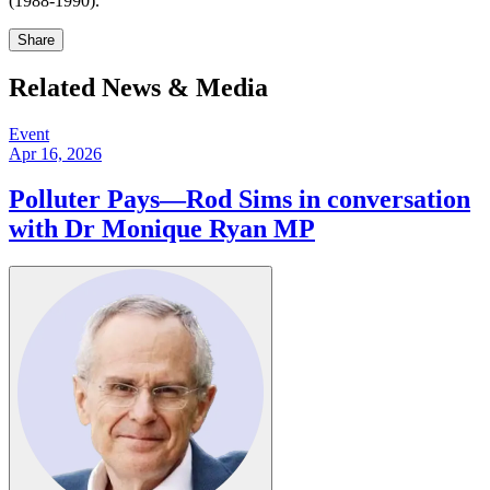
(1988-1990). ​​​​‌ ‍ ​‍​‍‌‍ ‌ ​‍‌‍‍‌‌‍‌ ‌‍‍‌‌‍ ‍​‍​‍​ ‍‍​‍​‍‌ ​ ‌‍​‌‌‍ ‍‌‍‍‌‌ ‌​‌ ‍‌​‍ ‍‌‍‍‌‌‍ ​‍​‍​‍ ​​‍​‍‌‍‍​‌ ​‍‌‍‌‌‌‍‌‍​‍​‍​ ‍‍​‍​‍‌‍‍​‌ ‌​‌ ‌​‌ ​​​ ‍‍​‍ ​‍ ‌‍ ​‌‍ ‌‍​ ‌‍​‌‌‍ ​‌‍‍​‌‍ ‌ ​ ‌ ‌​​ ‍‍​ ​ ​ ​ ​ ​ ​ ​ ​‍ ‌‍‍‌‌‍ ‍‌ ‌​‌‍‌‌‌‍ ‍‌ ‌​​‍ ‌‍‌‌‌‍‌​‌‍‍‌‌ ‌​​‍ ‌‍ ‌‌‍ ‌‍‌​‌‍‌‌​ ‌‌ ​​‌ ​‍‌‍‌‌‌ ​ ‌‍‌‌‌‍ ‍‌ ‌​‌‍​‌‌ ‌​‌‍‍‌‌‍ ‌‍ ‍​ ‍ ‌‍‍‌‌‍‌​​ ‌​ ‌‌​ ‍​​ ‌‌​ ​‍‌‍‌​​ ‍‌​ ‌‍​ ‍​​‍ ‌​ ‍​​ ‍‌‌‍​‍​ ‌ ​‍ ‌​ ‌​​ ‍​​ ‌​‌‍‌‍​‍ ‌‌‍​‍​ ​‍​ ‍​​ ‌‍​‍ ‌​ ‍‌​ ‌‌​ ​‌‌‍​ ‌‍​‌​ ​ ​ ‍​​ ​‍‌‍​ ​ ​‌​ ‌​​ ‍‌​ ‍ ‌ ‌​‌ ‍‌‌ ​​‌‍‌‌​ ‌‌‍​‌‌ ‌‌‌ ‌​‌‍‍​‌‍ ‌ ​‍​ ‍ ‌ ​​‌‍​‌‌ ‌​‌‍‍​​ ‌‌‍‌​‌‍‌‌‌ ​ ‌‍​ ‌ ​‍‌‍‍‌‌ ​​‌ ‌​‌‍‍‌‌‍ ‌‍ ‍​ ‌‍​‍‌‍​‌‌ ​ ‌‍‌‌‌‌‌‌‌ ​‍‌‍ ​​ ‌‌‍‍​‌ ‌​‌ ‌​‌ ​​​‍‌‌​ ​ ‌​​‌​‍‌‌​ ​‍‌​‌‍​‍‌‌​ ​‍‌​‌‍‌‍ ​‌‍ ‌‍​ ‌‍​‌‌‍ ​‌‍‍​‌‍ ‌ ​ ‌ ‌​​‍‌‌​ ​ ‌​​‌​ ​ ​ ​ ​ ​ ​ ​ ​‍‌‍‌‍‍‌‌‍‌​​ ‌​ ‌‌​ ‍​​ ‌‌​ ​‍‌‍‌​​ ‍‌​ ‌‍​ ‍​​‍ ‌​ ‍​​ ‍‌‌‍​‍​ ‌ ​‍ ‌​ ‌​​ ‍​​ ‌​‌‍‌‍​‍ ‌‌‍​‍​ ​‍​ ‍​​ ‌‍​‍ ‌​ ‍‌​ ‌‌​ ​‌‌‍​ ‌‍​‌​ ​ ​ ‍​​ ​‍‌‍​ ​ ​‌​ ‌​​ ‍‌​‍‌‍‌ ‌​‌ ‍‌‌ ​​‌‍‌‌​ ‌‌‍​‌‌ ‌‌‌ ‌​‌‍‍​‌‍ ‌ ​‍​‍‌‍‌ ​​‌‍​‌‌ ‌​‌‍‍​​ ‌‌‍‌​‌‍‌‌‌ ​ ‌‍​ ‌ ​‍‌‍‍‌‌ ​​‌ ‌​‌‍‍‌‌‍ ‌‍ ‍​‍‌‍‌ ​​‌‍‌‌‌ ​‍‌ ​ ‌ ​​‌‍‌‌‌‍​ ‌ ‌​‌‍‍‌‌ ‌‍‌‍‌‌​ ‌‌ ​​‌ ‌‌‌‍​‍‌‍ ​‌‍‍‌‌ ​ ‌‍‍​‌‍‌‌‌‍‌​​‍​‍‌ ‌
Share
Related News & Media
Event
Apr 16, 2026
Polluter Pays—Rod Sims in conversation
with Dr Monique Ryan MP​​​​‌ ‍ ​‍​‍‌‍ ‌ ​‍‌‍‍‌‌‍‌ ‌‍‍‌‌‍ ‍​‍​‍​ ‍‍​‍​‍‌ ​ ‌‍​‌‌‍ ‍‌‍‍‌‌ ‌​‌ ‍‌​‍ ‍‌‍‍‌‌‍ ​‍​‍​‍ ​​‍​‍‌‍‍​‌ ​‍‌‍‌‌‌‍‌‍​‍​‍​ ‍‍​‍​‍‌‍‍​‌ ‌​‌ ‌​‌ ​​​ ‍‍​‍ ​‍ ‌‍ ​‌‍ ‌‍​ ‌‍​‌‌‍ ​‌‍‍​‌‍ ‌ ​ ‌ ‌​​ ‍‍​ ​ ​ ​ ​ ​ ​ ​ ​‍ ‌‍‍‌‌‍ ‍‌ ‌​‌‍‌‌‌‍ ‍‌ ‌​​‍ ‌‍‌‌‌‍‌​‌‍‍‌‌ ‌​​‍ ‌‍ ‌‌‍ ‌‍‌​‌‍‌‌​ ‌‌ ​​‌ ​‍‌‍‌‌‌ ​ ‌‍‌‌‌‍ ‍‌ ‌​‌‍​‌‌ ‌​‌‍‍‌‌‍ ‌‍ ‍​ ‍ ‌‍‍‌‌‍‌​​ ‌​ ‌​​ ‍‌‌‍​‍‌‍​ ‌‍​‌​ ‌ ‌‍‌​​ ‌​​‍ ‌​ ​​‌‍‌​​ ‍‌​ ‌​​‍ ‌​ ‌​​ ​‍‌‍‌​‌‍​‌​‍ ‌‌‍​‌‌‍​‍​ ‍‌​ ‌‌​‍ ‌​ ​‌‌‍​ ​ ‍​​ ​ ​ ​‌‌‍‌‌​ ‌ ​ ‌‌​ ‌‌‌‍​‌​ ​‌‌‍‌‌​ ‍ ‌ ‌​‌ ‍‌‌ ​​‌‍‌‌​ ‌‌‍ ‍‌‍‌‌‌ ‌ ‌ ​ ​ ‍ ‌ ​​‌‍​‌‌ ‌​‌‍‍​​ ‌‌ ‌​‌‍‍‌‌ ‌​‌‍ ​‌‍‌‌​ ‌‍​‍‌‍​‌‌ ​ ‌‍‌‌‌‌‌‌‌ ​‍‌‍ ​​ ‌‌‍‍​‌ ‌​‌ ‌​‌ ​​​‍‌‌​ ​ ‌​​‌​‍‌‌​ ​‍‌​‌‍​‍‌‌​ ​‍‌​‌‍‌‍ ​‌‍ ‌‍​ ‌‍​‌‌‍ ​‌‍‍​‌‍ ‌ ​ ‌ ‌​​‍‌‌​ ​ ‌​​‌​ ​ ​ ​ ​ ​ ​ ​ ​‍‌‍‌‍‍‌‌‍‌​​ ‌​ ‌​​ ‍‌‌‍​‍‌‍​ ‌‍​‌​ ‌ ‌‍‌​​ ‌​​‍ ‌​ ​​‌‍‌​​ ‍‌​ ‌​​‍ ‌​ ‌​​ ​‍‌‍‌​‌‍​‌​‍ ‌‌‍​‌‌‍​‍​ ‍‌​ ‌‌​‍ ‌​ ​‌‌‍​ ​ ‍​​ ​ ​ ​‌‌‍‌‌​ ‌ ​ ‌‌​ ‌‌‌‍​‌​ ​‌‌‍‌‌​‍‌‍‌ ‌​‌ ‍‌‌ ​​‌‍‌‌​ ‌‌‍ ‍‌‍‌‌‌ ‌ ‌ ​ ​‍‌‍‌ ​​‌‍​‌‌ ‌​‌‍‍​​ ‌‌ ‌​‌‍‍‌‌ ‌​‌‍ ​‌‍‌‌​‍‌‍‌ ​​‌‍‌‌‌ ​‍‌ ​ ‌ ​​‌‍‌‌‌‍​ ‌ ‌​‌‍‍‌‌ ‌‍‌‍‌‌​ ‌‌ ​​‌ ‌‌‌‍​‍‌‍ ​‌‍‍‌‌ ​ ‌‍‍​‌‍‌‌‌‍‌​​‍​‍‌ ‌