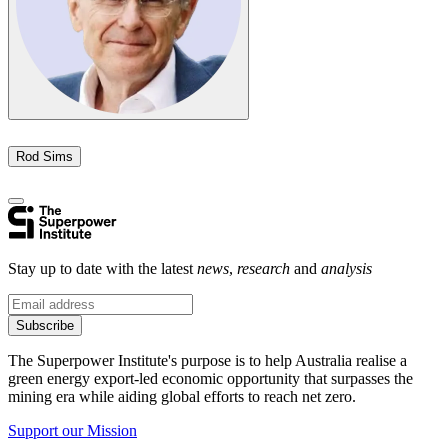
Rod Sims​​​​‌ ‍ ​‍​‍‌‍ ‌ ​‍‌‍‍‌‌‍‌ ‌‍‍‌‌‍ ‍​‍​‍​ ‍‍​‍​‍‌ ​ ‌‍​‌‌‍ ‍‌‍‍‌‌ ‌​‌ ‍‌​‍ ‍‌‍‍‌‌‍ ​‍​‍​‍ ​​‍​‍‌‍‍​‌ ​‍‌‍‌‌‌‍‌‍​‍​‍​ ‍‍​‍​‍‌‍‍​‌ ‌​‌ ‌​‌ ​​​ ‍‍​‍ ​‍ ‌‍ ​‌‍ ‌‍​ ‌‍​‌‌‍ ​‌‍‍​‌‍ ‌ ​ ‌ ‌​​ ‍‍​ ​ ​ ​ ​ ​ ​ ​ ​‍ ‌‍‍‌‌‍ ‍‌ ‌​‌‍‌‌‌‍ ‍‌ ‌​​‍ ‌‍‌‌‌‍‌​‌‍‍‌‌ ‌​​‍ ‌‍ ‌‌‍ ‌‍‌​‌‍‌‌​ ‌‌ ​​‌ ​‍‌‍‌‌‌ ​ ‌‍‌‌‌‍ ‍‌ ‌​‌‍​‌‌ ‌​‌‍‍‌‌‍ ‌‍ ‍​ ‍ ‌‍‍‌‌‍‌​​ ‌​ ‌‌​ ‍​​ ‌‌​ ​‍‌‍‌​​ ‍‌​ ‌‍​ ‍​​‍ ‌​ ‍​​ ‍‌‌‍​‍​ ‌ ​‍ ‌​ ‌​​ ‍​​ ‌​‌‍‌‍​‍ ‌‌‍​‍​ ​‍​ ‍​​ ‌‍​‍ ‌​ ‍‌​ ‌‌​ ​‌‌‍​ ‌‍​‌​ ​ ​ ‍​​ ​‍‌‍​ ​ ​‌​ ‌​​ ‍‌​ ‍ ‌ ‌​‌ ‍‌‌ ​​‌‍‌‌​ ‌‌‍​‌‌ ‌‌‌ ‌​‌‍‍​‌‍ ‌ ​‍​ ‍ ‌ ​​‌‍​‌‌ ‌​‌‍‍​​ ‌‌‍ ‍‌‍​‌‌‍ ‌‌‍‌‌​ ‌‍​‍‌‍​‌‌ ​ ‌‍‌‌‌‌‌‌‌ ​‍‌‍ ​​ ‌‌‍‍​‌ ‌​‌ ‌​‌ ​​​‍‌‌​ ​ ‌​​‌​‍‌‌​ ​‍‌​‌‍​‍‌‌​ ​‍‌​‌‍‌‍ ​‌‍ ‌‍​ ‌‍​‌‌‍ ​‌‍‍​‌‍ ‌ ​ ‌ ‌​​‍‌‌​ ​ ‌​​‌​ ​ ​ ​ ​ ​ ​ ​ ​‍‌‍‌‍‍‌‌‍‌​​ ‌​ ‌‌​ ‍​​ ‌‌​ ​‍‌‍‌​​ ‍‌​ ‌‍​ ‍​​‍ ‌​ ‍​​ ‍‌‌‍​‍​ ‌ ​‍ ‌​ ‌​​ ‍​​ ‌​‌‍‌‍​‍ ‌‌‍​‍​ ​‍​ ‍​​ ‌‍​‍ ‌​ ‍‌​ ‌‌​ ​‌‌‍​ ‌‍​‌​ ​ ​ ‍​​ ​‍‌‍​ ​ ​‌​ ‌​​ ‍‌​‍‌‍‌ ‌​‌ ‍‌‌ ​​‌‍‌‌​ ‌‌‍​‌‌ ‌‌‌ ‌​‌‍‍​‌‍ ‌ ​‍​‍‌‍‌ ​​‌‍​‌‌ ‌​‌‍‍​​ ‌‌‍ ‍‌‍​‌‌‍ ‌‌‍‌‌​‍‌‍‌ ​​‌‍‌‌‌ ​‍‌ ​ ‌ ​​‌‍‌‌‌‍​ ‌ ‌​‌‍‍‌‌ ‌‍‌‍‌‌​ ‌‌ ​​‌ ‌‌‌‍​‍‌‍ ​‌‍‍‌‌ ​ ‌‍‍​‌‍‌‌‌‍‌​​‍​‍‌ ‌
Stay up to date with the latest
news
,
research
and
analysis
Subscribe
The Superpower Institute's purpose is to help Australia realise a
green energy export-led economic opportunity that surpasses the
mining era while aiding global efforts to reach net zero.​​​​‌ ‍ ​‍​‍‌‍ ‌ ​‍‌‍‍‌‌‍‌ ‌‍‍‌‌‍ ‍​‍​‍​ ‍‍​‍​‍‌ ​ ‌‍​‌‌‍ ‍‌‍‍‌‌ ‌​‌ ‍‌​‍ ‍‌‍‍‌‌‍ ​‍​‍​‍ ​​‍​‍‌‍‍​‌ ​‍‌‍‌‌‌‍‌‍​‍​‍​ ‍‍​‍​‍‌‍‍​‌ ‌​‌ ‌​‌ ​​​ ‍‍​‍ ​‍ ‌‍ ​‌‍ ‌‍​ ‌‍​‌‌‍ ​‌‍‍​‌‍ ‌ ​ ‌ ‌​​ ‍‍​ ​ ​ ​ ​ ​ ​ ​ ​‍ ‌‍‍‌‌‍ ‍‌ ‌​‌‍‌‌‌‍ ‍‌ ‌​​‍ ‌‍‌‌‌‍‌​‌‍‍‌‌ ‌​​‍ ‌‍ ‌‌‍ ‌‍‌​‌‍‌‌​ ‌‌ ​​‌ ​‍‌‍‌‌‌ ​ ‌‍‌‌‌‍ ‍‌ ‌​‌‍​‌‌ ‌​‌‍‍‌‌‍ ‌‍ ‍​ ‍ ‌‍‍‌‌‍‌​​ ‌​ ​‍​ ‌‍​ ‌‌​ ‌‍​ ​​‌‍‌‌​ ‍​​ ​​​‍ ‌​ ‌ ​ ‌​​ ‌‍​ ‌‌​‍ ‌​ ‌​​ ‍​​ ​ ​ ‍‌​‍ ‌​ ‍​​ ‌‍​ ​‍​ ‍‌​‍ ‌​ ‌‌​ ‌‌​ ‌ ​ ​‍‌‍‌‍​ ‍​​ ​‍​ ‍‌​ ‌‌​ ‍​​ ​​‌‍‌‌​ ‍ ‌ ‌​‌ ‍‌‌ ​​‌‍‌‌​ ‌‌ ​ ‌‍‌‌‌ ‌​‌ ‌​‌‍‍‌‌‍ ‍‌‍‌ ‌ ​ ​ ‍ ‌ ​​‌‍​‌‌ ‌​‌‍‍​​ ‌‌‍‌‍‌‍ ‌‍ ‌ ‌​‌‍‌‌‌ ​‍‌‌‌​‌‍‌‌‌ ‍​‌ ‌​​ ‌‍​‍‌‍​‌‌ ​ ‌‍‌‌‌‌‌‌‌ ​‍‌‍ ​​ ‌‌‍‍​‌ ‌​‌ ‌​‌ ​​​‍‌‌​ ​ ‌​​‌​‍‌‌​ ​‍‌​‌‍​‍‌‌​ ​‍‌​‌‍‌‍ ​‌‍ ‌‍​ ‌‍​‌‌‍ ​‌‍‍​‌‍ ‌ ​ ‌ ‌​​‍‌‌​ ​ ‌​​‌​ ​ ​ ​ ​ ​ ​ ​ ​‍‌‍‌‍‍‌‌‍‌​​ ‌​ ​‍​ ‌‍​ ‌‌​ ‌‍​ ​​‌‍‌‌​ ‍​​ ​​​‍ ‌​ ‌ ​ ‌​​ ‌‍​ ‌‌​‍ ‌​ ‌​​ ‍​​ ​ ​ ‍‌​‍ ‌​ ‍​​ ‌‍​ ​‍​ ‍‌​‍ ‌​ ‌‌​ ‌‌​ ‌ ​ ​‍‌‍‌‍​ ‍​​ ​‍​ ‍‌​ ‌‌​ ‍​​ ​​‌‍‌‌​‍‌‍‌ ‌​‌ ‍‌‌ ​​‌‍‌‌​ ‌‌ ​ ‌‍‌‌‌ ‌​‌ ‌​‌‍‍‌‌‍ ‍‌‍‌ ‌ ​ ​‍‌‍‌ ​​‌‍​‌‌ ‌​‌‍‍​​ ‌‌‍‌‍‌‍ ‌‍ ‌ ‌​‌‍‌‌‌ ​‍‌‌‌​‌‍‌‌‌ ‍​‌ ‌​​‍‌‍‌ ​​‌‍‌‌‌ ​‍‌ ​ ‌ ​​‌‍‌‌‌‍​ ‌ ‌​‌‍‍‌‌ ‌‍‌‍‌‌​ ‌‌ ​​‌ ‌‌‌‍​‍‌‍ ​‌‍‍‌‌ ​ ‌‍‍​‌‍‌‌‌‍‌​​‍​‍‌ ‌
Support our Mission