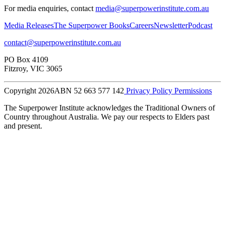
For media enquiries, contact
media@superpowerinstitute.com.au
Media Releases​​​​‌ ‍ ​‍​‍‌‍ ‌ ​‍‌‍‍‌‌‍‌ ‌‍‍‌‌‍ ‍​‍​‍​ ‍‍​‍​‍‌ ​ ‌‍​‌‌‍ ‍‌‍‍‌‌ ‌​‌ ‍‌​‍ ‍‌‍‍‌‌‍ ​‍​‍​‍ ​​‍​‍‌‍‍​‌ ​‍‌‍‌‌‌‍‌‍​‍​‍​ ‍‍​‍​‍‌‍‍​‌ ‌​‌ ‌​‌ ​​​ ‍‍​‍ ​‍ ‌‍ ​‌‍ ‌‍​ ‌‍​‌‌‍ ​‌‍‍​‌‍ ‌ ​ ‌ ‌​​ ‍‍​ ​ ​ ​ ​ ​ ​ ​ ​‍ ‌‍‍‌‌‍ ‍‌ ‌​‌‍‌‌‌‍ ‍‌ ‌​​‍ ‌‍‌‌‌‍‌​‌‍‍‌‌ ‌​​‍ ‌‍ ‌‌‍ ‌‍‌​‌‍‌‌​ ‌‌ ​​‌ ​‍‌‍‌‌‌ ​ ‌‍‌‌‌‍ ‍‌ ‌​‌‍​‌‌ ‌​‌‍‍‌‌‍ ‌‍ ‍​ ‍ ‌‍‍‌‌‍‌​​ ‌​ ​‍​ ‌‍​ ‌‌​ ‌‍​ ​​‌‍‌‌​ ‍​​ ​​​‍ ‌​ ‌ ​ ‌​​ ‌‍​ ‌‌​‍ ‌​ ‌​​ ‍​​ ​ ​ ‍‌​‍ ‌​ ‍​​ ‌‍​ ​‍​ ‍‌​‍ ‌​ ‌‌​ ‌‌​ ‌ ​ ​‍‌‍‌‍​ ‍​​ ​‍​ ‍‌​ ‌‌​ ‍​​ ​​‌‍‌‌​ ‍ ‌ ‌​‌ ‍‌‌ ​​‌‍‌‌​ ‌‌ ​ ‌‍‌‌‌ ‌​‌ ‌​‌‍‍‌‌‍ ‍‌‍‌ ‌ ​ ​ ‍ ‌ ​​‌‍​‌‌ ‌​‌‍‍​​ ‌‌‍‌‍‌‍ ‌‍ ‌ ‌​‌‍‌‌‌ ​‍‌​ ‌‌‍‌‌‌‍ ‍‌ ‌‌‌​‍‌‌ ‌​‌‍‌‌‌‍ ‌‌ ​ ​‍‌‌​ ‌‌‌​​‍‌‌ ‌‍‍ ‌‍‌‌‌ ‍‌​‍‌‌​ ​ ‌​‌​​‍‌‌​ ​ ‌​‌​​‍‌‌​ ​‍​ ​‍‌‍​ ‌‍​‌​ ‌​​ ​​​ ‍‌‌‍‌​​ ​‍​ ‌‍‌‍​ ​ ‌ ‌‍‌‌​ ‌‌​‍‌‌​ ​‍​ ​‍​‍‌‌​ ‌‌‌​‌​​‍ ‍‌‍ ​‌‍​‌‌‍​‍‌‍‌‌‌‍ ​​ ‌‍​‍‌‍​‌‌ ​ ‌‍‌‌‌‌‌‌‌ ​‍‌‍ ​​ ‌‌‍‍​‌ ‌​‌ ‌​‌ ​​​‍‌‌​ ​ ‌​​‌​‍‌‌​ ​‍‌​‌‍​‍‌‌​ ​‍‌​‌‍‌‍ ​‌‍ ‌‍​ ‌‍​‌‌‍ ​‌‍‍​‌‍ ‌ ​ ‌ ‌​​‍‌‌​ ​ ‌​​‌​ ​ ​ ​ ​ ​ ​ ​ ​‍‌‍‌‍‍‌‌‍‌​​ ‌​ ​‍​ ‌‍​ ‌‌​ ‌‍​ ​​‌‍‌‌​ ‍​​ ​​​‍ ‌​ ‌ ​ ‌​​ ‌‍​ ‌‌​‍ ‌​ ‌​​ ‍​​ ​ ​ ‍‌​‍ ‌​ ‍​​ ‌‍​ ​‍​ ‍‌​‍ ‌​ ‌‌​ ‌‌​ ‌ ​ ​‍‌‍‌‍​ ‍​​ ​‍​ ‍‌​ ‌‌​ ‍​​ ​​‌‍‌‌​‍‌‍‌ ‌​‌ ‍‌‌ ​​‌‍‌‌​ ‌‌ ​ ‌‍‌‌‌ ‌​‌ ‌​‌‍‍‌‌‍ ‍‌‍‌ ‌ ​ ​‍‌‍‌ ​​‌‍​‌‌ ‌​‌‍‍​​ ‌‌‍‌‍‌‍ ‌‍ ‌ ‌​‌‍‌‌‌ ​‍‌​ ‌‌‍‌‌‌‍ ‍‌ ‌‌‌​‍‌‌ ‌​‌‍‌‌‌‍ ‌‌ ​ ​‍‌‌​ ‌‌‌​​‍‌‌ ‌‍‍ ‌‍‌‌‌ ‍‌​‍‌‌​ ​ ‌​‌​​‍‌‌​ ​ ‌​‌​​‍‌‌​ ​‍​ ​‍‌‍​ ‌‍​‌​ ‌​​ ​​​ ‍‌‌‍‌​​ ​‍​ ‌‍‌‍​ ​ ‌ ‌‍‌‌​ ‌‌​‍‌‌​ ​‍​ ​‍​‍‌‌​ ‌‌‌​‌​​‍ ‍‌‍ ​‌‍​‌‌‍​‍‌‍‌‌‌‍ ​​‍‌‍‌ ​​‌‍‌‌‌ ​‍‌ ​ ‌ ​​‌‍‌‌‌‍​ ‌ ‌​‌‍‍‌‌ ‌‍‌‍‌‌​ ‌‌ ​​‌ ‌‌‌‍​‍‌‍ ​‌‍‍‌‌ ​ ‌‍‍​‌‍‌‌‌‍‌​​‍​‍‌ ‌
The Superpower Books​​​​‌ ‍ ​‍​‍‌‍ ‌ ​‍‌‍‍‌‌‍‌ ‌‍‍‌‌‍ ‍​‍​‍​ ‍‍​‍​‍‌ ​ ‌‍​‌‌‍ ‍‌‍‍‌‌ ‌​‌ ‍‌​‍ ‍‌‍‍‌‌‍ ​‍​‍​‍ ​​‍​‍‌‍‍​‌ ​‍‌‍‌‌‌‍‌‍​‍​‍​ ‍‍​‍​‍‌‍‍​‌ ‌​‌ ‌​‌ ​​​ ‍‍​‍ ​‍ ‌‍ ​‌‍ ‌‍​ ‌‍​‌‌‍ ​‌‍‍​‌‍ ‌ ​ ‌ ‌​​ ‍‍​ ​ ​ ​ ​ ​ ​ ​ ​‍ ‌‍‍‌‌‍ ‍‌ ‌​‌‍‌‌‌‍ ‍‌ ‌​​‍ ‌‍‌‌‌‍‌​‌‍‍‌‌ ‌​​‍ ‌‍ ‌‌‍ ‌‍‌​‌‍‌‌​ ‌‌ ​​‌ ​‍‌‍‌‌‌ ​ ‌‍‌‌‌‍ ‍‌ ‌​‌‍​‌‌ ‌​‌‍‍‌‌‍ ‌‍ ‍​ ‍ ‌‍‍‌‌‍‌​​ ‌​ ​‍​ ‌‍​ ‌‌​ ‌‍​ ​​‌‍‌‌​ ‍​​ ​​​‍ ‌​ ‌ ​ ‌​​ ‌‍​ ‌‌​‍ ‌​ ‌​​ ‍​​ ​ ​ ‍‌​‍ ‌​ ‍​​ ‌‍​ ​‍​ ‍‌​‍ ‌​ ‌‌​ ‌‌​ ‌ ​ ​‍‌‍‌‍​ ‍​​ ​‍​ ‍‌​ ‌‌​ ‍​​ ​​‌‍‌‌​ ‍ ‌ ‌​‌ ‍‌‌ ​​‌‍‌‌​ ‌‌ ​ ‌‍‌‌‌ ‌​‌ ‌​‌‍‍‌‌‍ ‍‌‍‌ ‌ ​ ​ ‍ ‌ ​​‌‍​‌‌ ‌​‌‍‍​​ ‌‌‍‌‍‌‍ ‌‍ ‌ ‌​‌‍‌‌‌ ​‍‌​ ‌‌‍‌‌‌‍ ‍‌ ‌‌‌​‍‌‌ ‌​‌‍‌‌‌‍ ‌‌ ​ ​‍‌‌​ ‌‌‌​​‍‌‌ ‌‍‍ ‌‍‌‌‌ ‍‌​‍‌‌​ ​ ‌​‌​​‍‌‌​ ​ ‌​‌​​‍‌‌​ ​‍​ ​‍​ ‌‍​ ‌ ​ ‌‌​ ​​​ ​‍​ ‌​‌‍‌​​ ‍​‌‍‌‌​ ‌‌‌‍‌‌​ ‍​​‍‌‌​ ​‍​ ​‍​‍‌‌​ ‌‌‌​‌​​‍ ‍‌‍ ​‌‍​‌‌‍​‍‌‍‌‌‌‍ ​​ ‌‍​‍‌‍​‌‌ ​ ‌‍‌‌‌‌‌‌‌ ​‍‌‍ ​​ ‌‌‍‍​‌ ‌​‌ ‌​‌ ​​​‍‌‌​ ​ ‌​​‌​‍‌‌​ ​‍‌​‌‍​‍‌‌​ ​‍‌​‌‍‌‍ ​‌‍ ‌‍​ ‌‍​‌‌‍ ​‌‍‍​‌‍ ‌ ​ ‌ ‌​​‍‌‌​ ​ ‌​​‌​ ​ ​ ​ ​ ​ ​ ​ ​‍‌‍‌‍‍‌‌‍‌​​ ‌​ ​‍​ ‌‍​ ‌‌​ ‌‍​ ​​‌‍‌‌​ ‍​​ ​​​‍ ‌​ ‌ ​ ‌​​ ‌‍​ ‌‌​‍ ‌​ ‌​​ ‍​​ ​ ​ ‍‌​‍ ‌​ ‍​​ ‌‍​ ​‍​ ‍‌​‍ ‌​ ‌‌​ ‌‌​ ‌ ​ ​‍‌‍‌‍​ ‍​​ ​‍​ ‍‌​ ‌‌​ ‍​​ ​​‌‍‌‌​‍‌‍‌ ‌​‌ ‍‌‌ ​​‌‍‌‌​ ‌‌ ​ ‌‍‌‌‌ ‌​‌ ‌​‌‍‍‌‌‍ ‍‌‍‌ ‌ ​ ​‍‌‍‌ ​​‌‍​‌‌ ‌​‌‍‍​​ ‌‌‍‌‍‌‍ ‌‍ ‌ ‌​‌‍‌‌‌ ​‍‌​ ‌‌‍‌‌‌‍ ‍‌ ‌‌‌​‍‌‌ ‌​‌‍‌‌‌‍ ‌‌ ​ ​‍‌‌​ ‌‌‌​​‍‌‌ ‌‍‍ ‌‍‌‌‌ ‍‌​‍‌‌​ ​ ‌​‌​​‍‌‌​ ​ ‌​‌​​‍‌‌​ ​‍​ ​‍​ ‌‍​ ‌ ​ ‌‌​ ​​​ ​‍​ ‌​‌‍‌​​ ‍​‌‍‌‌​ ‌‌‌‍‌‌​ ‍​​‍‌‌​ ​‍​ ​‍​‍‌‌​ ‌‌‌​‌​​‍ ‍‌‍ ​‌‍​‌‌‍​‍‌‍‌‌‌‍ ​​‍‌‍‌ ​​‌‍‌‌‌ ​‍‌ ​ ‌ ​​‌‍‌‌‌‍​ ‌ ‌​‌‍‍‌‌ ‌‍‌‍‌‌​ ‌‌ ​​‌ ‌‌‌‍​‍‌‍ ​‌‍‍‌‌ ​ ‌‍‍​‌‍‌‌‌‍‌​​‍​‍‌ ‌
Careers​​​​‌ ‍ ​‍​‍‌‍ ‌ ​‍‌‍‍‌‌‍‌ ‌‍‍‌‌‍ ‍​‍​‍​ ‍‍​‍​‍‌ ​ ‌‍​‌‌‍ ‍‌‍‍‌‌ ‌​‌ ‍‌​‍ ‍‌‍‍‌‌‍ ​‍​‍​‍ ​​‍​‍‌‍‍​‌ ​‍‌‍‌‌‌‍‌‍​‍​‍​ ‍‍​‍​‍‌‍‍​‌ ‌​‌ ‌​‌ ​​​ ‍‍​‍ ​‍ ‌‍ ​‌‍ ‌‍​ ‌‍​‌‌‍ ​‌‍‍​‌‍ ‌ ​ ‌ ‌​​ ‍‍​ ​ ​ ​ ​ ​ ​ ​ ​‍ ‌‍‍‌‌‍ ‍‌ ‌​‌‍‌‌‌‍ ‍‌ ‌​​‍ ‌‍‌‌‌‍‌​‌‍‍‌‌ ‌​​‍ ‌‍ ‌‌‍ ‌‍‌​‌‍‌‌​ ‌‌ ​​‌ ​‍‌‍‌‌‌ ​ ‌‍‌‌‌‍ ‍‌ ‌​‌‍​‌‌ ‌​‌‍‍‌‌‍ ‌‍ ‍​ ‍ ‌‍‍‌‌‍‌​​ ‌​ ​‍​ ‌‍​ ‌‌​ ‌‍​ ​​‌‍‌‌​ ‍​​ ​​​‍ ‌​ ‌ ​ ‌​​ ‌‍​ ‌‌​‍ ‌​ ‌​​ ‍​​ ​ ​ ‍‌​‍ ‌​ ‍​​ ‌‍​ ​‍​ ‍‌​‍ ‌​ ‌‌​ ‌‌​ ‌ ​ ​‍‌‍‌‍​ ‍​​ ​‍​ ‍‌​ ‌‌​ ‍​​ ​​‌‍‌‌​ ‍ ‌ ‌​‌ ‍‌‌ ​​‌‍‌‌​ ‌‌ ​ ‌‍‌‌‌ ‌​‌ ‌​‌‍‍‌‌‍ ‍‌‍‌ ‌ ​ ​ ‍ ‌ ​​‌‍​‌‌ ‌​‌‍‍​​ ‌‌‍‌‍‌‍ ‌‍ ‌ ‌​‌‍‌‌‌ ​‍‌​ ‌‌‍‌‌‌‍ ‍‌ ‌‌‌​‍‌‌ ‌​‌‍‌‌‌‍ ‌‌ ​ ​‍‌‌​ ‌‌‌​​‍‌‌ ‌‍‍ ‌‍‌‌‌ ‍‌​‍‌‌​ ​ ‌​‌​​‍‌‌​ ​ ‌​‌​​‍‌‌​ ​‍​ ​‍‌‍‌‌​ ‌‌‌‍‌​​ ‌‍​ ‌ ‌‍‌​‌‍​‌​ ‌ ​ ‌ ​ ‌ ​ ​​‌‍​‌​‍‌‌​ ​‍​ ​‍​‍‌‌​ ‌‌‌​‌​​‍ ‍‌‍ ​‌‍​‌‌‍​‍‌‍‌‌‌‍ ​​ ‌‍​‍‌‍​‌‌ ​ ‌‍‌‌‌‌‌‌‌ ​‍‌‍ ​​ ‌‌‍‍​‌ ‌​‌ ‌​‌ ​​​‍‌‌​ ​ ‌​​‌​‍‌‌​ ​‍‌​‌‍​‍‌‌​ ​‍‌​‌‍‌‍ ​‌‍ ‌‍​ ‌‍​‌‌‍ ​‌‍‍​‌‍ ‌ ​ ‌ ‌​​‍‌‌​ ​ ‌​​‌​ ​ ​ ​ ​ ​ ​ ​ ​‍‌‍‌‍‍‌‌‍‌​​ ‌​ ​‍​ ‌‍​ ‌‌​ ‌‍​ ​​‌‍‌‌​ ‍​​ ​​​‍ ‌​ ‌ ​ ‌​​ ‌‍​ ‌‌​‍ ‌​ ‌​​ ‍​​ ​ ​ ‍‌​‍ ‌​ ‍​​ ‌‍​ ​‍​ ‍‌​‍ ‌​ ‌‌​ ‌‌​ ‌ ​ ​‍‌‍‌‍​ ‍​​ ​‍​ ‍‌​ ‌‌​ ‍​​ ​​‌‍‌‌​‍‌‍‌ ‌​‌ ‍‌‌ ​​‌‍‌‌​ ‌‌ ​ ‌‍‌‌‌ ‌​‌ ‌​‌‍‍‌‌‍ ‍‌‍‌ ‌ ​ ​‍‌‍‌ ​​‌‍​‌‌ ‌​‌‍‍​​ ‌‌‍‌‍‌‍ ‌‍ ‌ ‌​‌‍‌‌‌ ​‍‌​ ‌‌‍‌‌‌‍ ‍‌ ‌‌‌​‍‌‌ ‌​‌‍‌‌‌‍ ‌‌ ​ ​‍‌‌​ ‌‌‌​​‍‌‌ ‌‍‍ ‌‍‌‌‌ ‍‌​‍‌‌​ ​ ‌​‌​​‍‌‌​ ​ ‌​‌​​‍‌‌​ ​‍​ ​‍‌‍‌‌​ ‌‌‌‍‌​​ ‌‍​ ‌ ‌‍‌​‌‍​‌​ ‌ ​ ‌ ​ ‌ ​ ​​‌‍​‌​‍‌‌​ ​‍​ ​‍​‍‌‌​ ‌‌‌​‌​​‍ ‍‌‍ ​‌‍​‌‌‍​‍‌‍‌‌‌‍ ​​‍‌‍‌ ​​‌‍‌‌‌ ​‍‌ ​ ‌ ​​‌‍‌‌‌‍​ ‌ ‌​‌‍‍‌‌ ‌‍‌‍‌‌​ ‌‌ ​​‌ ‌‌‌‍​‍‌‍ ​‌‍‍‌‌ ​ ‌‍‍​‌‍‌‌‌‍‌​​‍​‍‌ ‌
Newsletter​​​​‌ ‍ ​‍​‍‌‍ ‌ ​‍‌‍‍‌‌‍‌ ‌‍‍‌‌‍ ‍​‍​‍​ ‍‍​‍​‍‌ ​ ‌‍​‌‌‍ ‍‌‍‍‌‌ ‌​‌ ‍‌​‍ ‍‌‍‍‌‌‍ ​‍​‍​‍ ​​‍​‍‌‍‍​‌ ​‍‌‍‌‌‌‍‌‍​‍​‍​ ‍‍​‍​‍‌‍‍​‌ ‌​‌ ‌​‌ ​​​ ‍‍​‍ ​‍ ‌‍ ​‌‍ ‌‍​ ‌‍​‌‌‍ ​‌‍‍​‌‍ ‌ ​ ‌ ‌​​ ‍‍​ ​ ​ ​ ​ ​ ​ ​ ​‍ ‌‍‍‌‌‍ ‍‌ ‌​‌‍‌‌‌‍ ‍‌ ‌​​‍ ‌‍‌‌‌‍‌​‌‍‍‌‌ ‌​​‍ ‌‍ ‌‌‍ ‌‍‌​‌‍‌‌​ ‌‌ ​​‌ ​‍‌‍‌‌‌ ​ ‌‍‌‌‌‍ ‍‌ ‌​‌‍​‌‌ ‌​‌‍‍‌‌‍ ‌‍ ‍​ ‍ ‌‍‍‌‌‍‌​​ ‌​ ​‍​ ‌‍​ ‌‌​ ‌‍​ ​​‌‍‌‌​ ‍​​ ​​​‍ ‌​ ‌ ​ ‌​​ ‌‍​ ‌‌​‍ ‌​ ‌​​ ‍​​ ​ ​ ‍‌​‍ ‌​ ‍​​ ‌‍​ ​‍​ ‍‌​‍ ‌​ ‌‌​ ‌‌​ ‌ ​ ​‍‌‍‌‍​ ‍​​ ​‍​ ‍‌​ ‌‌​ ‍​​ ​​‌‍‌‌​ ‍ ‌ ‌​‌ ‍‌‌ ​​‌‍‌‌​ ‌‌ ​ ‌‍‌‌‌ ‌​‌ ‌​‌‍‍‌‌‍ ‍‌‍‌ ‌ ​ ​ ‍ ‌ ​​‌‍​‌‌ ‌​‌‍‍​​ ‌‌‍‌‍‌‍ ‌‍ ‌ ‌​‌‍‌‌‌ ​‍‌​ ‌‌‍‌‌‌‍ ‍‌ ‌‌‌​‍‌‌ ‌​‌‍‌‌‌‍ ‌‌ ​ ​‍‌‌​ ‌‌‌​​‍‌‌ ‌‍‍ ‌‍‌‌‌ ‍‌​‍‌‌​ ​ ‌​‌​​‍‌‌​ ​ ‌​‌​​‍‌‌​ ​‍​ ​‍​ ​‍‌‍​‍​ ​​​ ​ ​ ‍‌​ ​‍‌‍​‌​ ‍​‌‍​‌​ ‌ ​ ​​‌‍‌‍​‍‌‌​ ​‍​ ​‍​‍‌‌​ ‌‌‌​‌​​‍ ‍‌‍ ​‌‍​‌‌‍​‍‌‍‌‌‌‍ ​​ ‌‍​‍‌‍​‌‌ ​ ‌‍‌‌‌‌‌‌‌ ​‍‌‍ ​​ ‌‌‍‍​‌ ‌​‌ ‌​‌ ​​​‍‌‌​ ​ ‌​​‌​‍‌‌​ ​‍‌​‌‍​‍‌‌​ ​‍‌​‌‍‌‍ ​‌‍ ‌‍​ ‌‍​‌‌‍ ​‌‍‍​‌‍ ‌ ​ ‌ ‌​​‍‌‌​ ​ ‌​​‌​ ​ ​ ​ ​ ​ ​ ​ ​‍‌‍‌‍‍‌‌‍‌​​ ‌​ ​‍​ ‌‍​ ‌‌​ ‌‍​ ​​‌‍‌‌​ ‍​​ ​​​‍ ‌​ ‌ ​ ‌​​ ‌‍​ ‌‌​‍ ‌​ ‌​​ ‍​​ ​ ​ ‍‌​‍ ‌​ ‍​​ ‌‍​ ​‍​ ‍‌​‍ ‌​ ‌‌​ ‌‌​ ‌ ​ ​‍‌‍‌‍​ ‍​​ ​‍​ ‍‌​ ‌‌​ ‍​​ ​​‌‍‌‌​‍‌‍‌ ‌​‌ ‍‌‌ ​​‌‍‌‌​ ‌‌ ​ ‌‍‌‌‌ ‌​‌ ‌​‌‍‍‌‌‍ ‍‌‍‌ ‌ ​ ​‍‌‍‌ ​​‌‍​‌‌ ‌​‌‍‍​​ ‌‌‍‌‍‌‍ ‌‍ ‌ ‌​‌‍‌‌‌ ​‍‌​ ‌‌‍‌‌‌‍ ‍‌ ‌‌‌​‍‌‌ ‌​‌‍‌‌‌‍ ‌‌ ​ ​‍‌‌​ ‌‌‌​​‍‌‌ ‌‍‍ ‌‍‌‌‌ ‍‌​‍‌‌​ ​ ‌​‌​​‍‌‌​ ​ ‌​‌​​‍‌‌​ ​‍​ ​‍​ ​‍‌‍​‍​ ​​​ ​ ​ ‍‌​ ​‍‌‍​‌​ ‍​‌‍​‌​ ‌ ​ ​​‌‍‌‍​‍‌‌​ ​‍​ ​‍​‍‌‌​ ‌‌‌​‌​​‍ ‍‌‍ ​‌‍​‌‌‍​‍‌‍‌‌‌‍ ​​‍‌‍‌ ​​‌‍‌‌‌ ​‍‌ ​ ‌ ​​‌‍‌‌‌‍​ ‌ ‌​‌‍‍‌‌ ‌‍‌‍‌‌​ ‌‌ ​​‌ ‌‌‌‍​‍‌‍ ​‌‍‍‌‌ ​ ‌‍‍​‌‍‌‌‌‍‌​​‍​‍‌ ‌
Podcast​​​​‌ ‍ ​‍​‍‌‍ ‌ ​‍‌‍‍‌‌‍‌ ‌‍‍‌‌‍ ‍​‍​‍​ ‍‍​‍​‍‌ ​ ‌‍​‌‌‍ ‍‌‍‍‌‌ ‌​‌ ‍‌​‍ ‍‌‍‍‌‌‍ ​‍​‍​‍ ​​‍​‍‌‍‍​‌ ​‍‌‍‌‌‌‍‌‍​‍​‍​ ‍‍​‍​‍‌‍‍​‌ ‌​‌ ‌​‌ ​​​ ‍‍​‍ ​‍ ‌‍ ​‌‍ ‌‍​ ‌‍​‌‌‍ ​‌‍‍​‌‍ ‌ ​ ‌ ‌​​ ‍‍​ ​ ​ ​ ​ ​ ​ ​ ​‍ ‌‍‍‌‌‍ ‍‌ ‌​‌‍‌‌‌‍ ‍‌ ‌​​‍ ‌‍‌‌‌‍‌​‌‍‍‌‌ ‌​​‍ ‌‍ ‌‌‍ ‌‍‌​‌‍‌‌​ ‌‌ ​​‌ ​‍‌‍‌‌‌ ​ ‌‍‌‌‌‍ ‍‌ ‌​‌‍​‌‌ ‌​‌‍‍‌‌‍ ‌‍ ‍​ ‍ ‌‍‍‌‌‍‌​​ ‌​ ​‍​ ‌‍​ ‌‌​ ‌‍​ ​​‌‍‌‌​ ‍​​ ​​​‍ ‌​ ‌ ​ ‌​​ ‌‍​ ‌‌​‍ ‌​ ‌​​ ‍​​ ​ ​ ‍‌​‍ ‌​ ‍​​ ‌‍​ ​‍​ ‍‌​‍ ‌​ ‌‌​ ‌‌​ ‌ ​ ​‍‌‍‌‍​ ‍​​ ​‍​ ‍‌​ ‌‌​ ‍​​ ​​‌‍‌‌​ ‍ ‌ ‌​‌ ‍‌‌ ​​‌‍‌‌​ ‌‌ ​ ‌‍‌‌‌ ‌​‌ ‌​‌‍‍‌‌‍ ‍‌‍‌ ‌ ​ ​ ‍ ‌ ​​‌‍​‌‌ ‌​‌‍‍​​ ‌‌‍‌‍‌‍ ‌‍ ‌ ‌​‌‍‌‌‌ ​‍‌​ ‌‌‍‌‌‌‍ ‍‌ ‌‌‌​‍‌‌ ‌​‌‍‌‌‌‍ ‌‌ ​ ​‍‌‌​ ‌‌‌​​‍‌‌ ‌‍‍ ‌‍‌‌‌ ‍‌​‍‌‌​ ​ ‌​‌​​‍‌‌​ ​ ‌​‌​​‍‌‌​ ​‍​ ​‍​ ‌‍‌‍‌‌​ ‍​​ ​ ​ ​​​ ‍‌​ ‌​​ ​​​ ​‍‌‍‌‍‌‍​ ​ ​‍​‍‌‌​ ​‍​ ​‍​‍‌‌​ ‌‌‌​‌​​‍ ‍‌‍ ​‌‍​‌‌‍​‍‌‍‌‌‌‍ ​​ ‌‍​‍‌‍​‌‌ ​ ‌‍‌‌‌‌‌‌‌ ​‍‌‍ ​​ ‌‌‍‍​‌ ‌​‌ ‌​‌ ​​​‍‌‌​ ​ ‌​​‌​‍‌‌​ ​‍‌​‌‍​‍‌‌​ ​‍‌​‌‍‌‍ ​‌‍ ‌‍​ ‌‍​‌‌‍ ​‌‍‍​‌‍ ‌ ​ ‌ ‌​​‍‌‌​ ​ ‌​​‌​ ​ ​ ​ ​ ​ ​ ​ ​‍‌‍‌‍‍‌‌‍‌​​ ‌​ ​‍​ ‌‍​ ‌‌​ ‌‍​ ​​‌‍‌‌​ ‍​​ ​​​‍ ‌​ ‌ ​ ‌​​ ‌‍​ ‌‌​‍ ‌​ ‌​​ ‍​​ ​ ​ ‍‌​‍ ‌​ ‍​​ ‌‍​ ​‍​ ‍‌​‍ ‌​ ‌‌​ ‌‌​ ‌ ​ ​‍‌‍‌‍​ ‍​​ ​‍​ ‍‌​ ‌‌​ ‍​​ ​​‌‍‌‌​‍‌‍‌ ‌​‌ ‍‌‌ ​​‌‍‌‌​ ‌‌ ​ ‌‍‌‌‌ ‌​‌ ‌​‌‍‍‌‌‍ ‍‌‍‌ ‌ ​ ​‍‌‍‌ ​​‌‍​‌‌ ‌​‌‍‍​​ ‌‌‍‌‍‌‍ ‌‍ ‌ ‌​‌‍‌‌‌ ​‍‌​ ‌‌‍‌‌‌‍ ‍‌ ‌‌‌​‍‌‌ ‌​‌‍‌‌‌‍ ‌‌ ​ ​‍‌‌​ ‌‌‌​​‍‌‌ ‌‍‍ ‌‍‌‌‌ ‍‌​‍‌‌​ ​ ‌​‌​​‍‌‌​ ​ ‌​‌​​‍‌‌​ ​‍​ ​‍​ ‌‍‌‍‌‌​ ‍​​ ​ ​ ​​​ ‍‌​ ‌​​ ​​​ ​‍‌‍‌‍‌‍​ ​ ​‍​‍‌‌​ ​‍​ ​‍​‍‌‌​ ‌‌‌​‌​​‍ ‍‌‍ ​‌‍​‌‌‍​‍‌‍‌‌‌‍ ​​‍‌‍‌ ​​‌‍‌‌‌ ​‍‌ ​ ‌ ​​‌‍‌‌‌‍​ ‌ ‌​‌‍‍‌‌ ‌‍‌‍‌‌​ ‌‌ ​​‌ ‌‌‌‍​‍‌‍ ​‌‍‍‌‌ ​ ‌‍‍​‌‍‌‌‌‍‌​​‍​‍‌ ‌
contact@superpowerinstitute.com.au
PO Box 4109
Fitzroy, VIC 3065
Copyright 2026
ABN 52 663 577 142
Privacy Policy
Permissions
The Superpower Institute acknowledges the Traditional Owners of
Country throughout Australia. We pay our respects to Elders past
and present.​​​​‌ ‍ ​‍​‍‌‍ ‌ ​‍‌‍‍‌‌‍‌ ‌‍‍‌‌‍ ‍​‍​‍​ ‍‍​‍​‍‌ ​ ‌‍​‌‌‍ ‍‌‍‍‌‌ ‌​‌ ‍‌​‍ ‍‌‍‍‌‌‍ ​‍​‍​‍ ​​‍​‍‌‍‍​‌ ​‍‌‍‌‌‌‍‌‍​‍​‍​ ‍‍​‍​‍‌‍‍​‌ ‌​‌ ‌​‌ ​​​ ‍‍​‍ ​‍ ‌‍ ​‌‍ ‌‍​ ‌‍​‌‌‍ ​‌‍‍​‌‍ ‌ ​ ‌ ‌​​ ‍‍​ ​ ​ ​ ​ ​ ​ ​ ​‍ ‌‍‍‌‌‍ ‍‌ ‌​‌‍‌‌‌‍ ‍‌ ‌​​‍ ‌‍‌‌‌‍‌​‌‍‍‌‌ ‌​​‍ ‌‍ ‌‌‍ ‌‍‌​‌‍‌‌​ ‌‌ ​​‌ ​‍‌‍‌‌‌ ​ ‌‍‌‌‌‍ ‍‌ ‌​‌‍​‌‌ ‌​‌‍‍‌‌‍ ‌‍ ‍​ ‍ ‌‍‍‌‌‍‌​​ ‌​ ​‍​ ‌‍​ ‌‌​ ‌‍​ ​​‌‍‌‌​ ‍​​ ​​​‍ ‌​ ‌ ​ ‌​​ ‌‍​ ‌‌​‍ ‌​ ‌​​ ‍​​ ​ ​ ‍‌​‍ ‌​ ‍​​ ‌‍​ ​‍​ ‍‌​‍ ‌​ ‌‌​ ‌‌​ ‌ ​ ​‍‌‍‌‍​ ‍​​ ​‍​ ‍‌​ ‌‌​ ‍​​ ​​‌‍‌‌​ ‍ ‌ ‌​‌ ‍‌‌ ​​‌‍‌‌​ ‌‌ ​ ‌‍‌‌‌ ‌​‌ ‌​‌‍‍‌‌‍ ‍‌‍‌ ‌ ​ ​ ‍ ‌ ​​‌‍​‌‌ ‌​‌‍‍​​ ‌‌‍​‌‌‍​ ‌‍‍ ‌‍ ‍‌‍ ‌ ‌ ‌‍ ​‌‍‌‌‌‍‌​‌‍‌ ‌‍‌‌‌‍ ‌‌‍‌‌‌‍ ‍‌ ‌​​ ‌‍​‍‌‍​‌‌ ​ ‌‍‌‌‌‌‌‌‌ ​‍‌‍ ​​ ‌‌‍‍​‌ ‌​‌ ‌​‌ ​​​‍‌‌​ ​ ‌​​‌​‍‌‌​ ​‍‌​‌‍​‍‌‌​ ​‍‌​‌‍‌‍ ​‌‍ ‌‍​ ‌‍​‌‌‍ ​‌‍‍​‌‍ ‌ ​ ‌ ‌​​‍‌‌​ ​ ‌​​‌​ ​ ​ ​ ​ ​ ​ ​ ​‍‌‍‌‍‍‌‌‍‌​​ ‌​ ​‍​ ‌‍​ ‌‌​ ‌‍​ ​​‌‍‌‌​ ‍​​ ​​​‍ ‌​ ‌ ​ ‌​​ ‌‍​ ‌‌​‍ ‌​ ‌​​ ‍​​ ​ ​ ‍‌​‍ ‌​ ‍​​ ‌‍​ ​‍​ ‍‌​‍ ‌​ ‌‌​ ‌‌​ ‌ ​ ​‍‌‍‌‍​ ‍​​ ​‍​ ‍‌​ ‌‌​ ‍​​ ​​‌‍‌‌​‍‌‍‌ ‌​‌ ‍‌‌ ​​‌‍‌‌​ ‌‌ ​ ‌‍‌‌‌ ‌​‌ ‌​‌‍‍‌‌‍ ‍‌‍‌ ‌ ​ ​‍‌‍‌ ​​‌‍​‌‌ ‌​‌‍‍​​ ‌‌‍​‌‌‍​ ‌‍‍ ‌‍ ‍‌‍ ‌ ‌ ‌‍ ​‌‍‌‌‌‍‌​‌‍‌ ‌‍‌‌‌‍ ‌‌‍‌‌‌‍ ‍‌ ‌​​‍‌‍‌ ​​‌‍‌‌‌ ​‍‌ ​ ‌ ​​‌‍‌‌‌‍​ ‌ ‌​‌‍‍‌‌ ‌‍‌‍‌‌​ ‌‌ ​​‌ ‌‌‌‍​‍‌‍ ​‌‍‍‌‌ ​ ‌‍‍​‌‍‌‌‌‍‌​​‍​‍‌ ‌