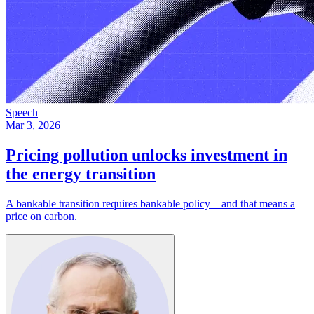
Speech
Mar 3, 2026
Pricing pollution unlocks investment in
the energy transition​​​​‌ ‍ ​‍​‍‌‍ ‌ ​‍‌‍‍‌‌‍‌ ‌‍‍‌‌‍ ‍​‍​‍​ ‍‍​‍​‍‌ ​ ‌‍​‌‌‍ ‍‌‍‍‌‌ ‌​‌ ‍‌​‍ ‍‌‍‍‌‌‍ ​‍​‍​‍ ​​‍​‍‌‍‍​‌ ​‍‌‍‌‌‌‍‌‍​‍​‍​ ‍‍​‍​‍‌‍‍​‌ ‌​‌ ‌​‌ ​​​ ‍‍​‍ ​‍ ‌‍ ​‌‍ ‌‍​ ‌‍​‌‌‍ ​‌‍‍​‌‍ ‌ ​ ‌ ‌​​ ‍‍​ ​ ​ ​ ​ ​ ​ ​ ​‍ ‌‍‍‌‌‍ ‍‌ ‌​‌‍‌‌‌‍ ‍‌ ‌​​‍ ‌‍‌‌‌‍‌​‌‍‍‌‌ ‌​​‍ ‌‍ ‌‌‍ ‌‍‌​‌‍‌‌​ ‌‌ ​​‌ ​‍‌‍‌‌‌ ​ ‌‍‌‌‌‍ ‍‌ ‌​‌‍​‌‌ ‌​‌‍‍‌‌‍ ‌‍ ‍​ ‍ ‌‍‍‌‌‍‌​​ ‌​ ​‍​ ‍​‌‍​‍​ ​​​ ‌ ​ ​ ‌‍‌‌​ ‍‌​‍ ‌​ ​ ​ ​​‌‍​‍​ ​ ​‍ ‌​ ‌​​ ​‌​ ​ ​ ‌‌​‍ ‌​ ‍‌​ ‌‌‌‍​ ​ ‌‍​‍ ‌‌‍‌‍​ ‌‌‌‍​‌​ ​ ‌‍‌‌‌‍‌​​ ​‌​ ‌ ​ ‌ ‌‍​‌​ ‌‍​ ‌ ​ ‍ ‌ ‌​‌ ‍‌‌ ​​‌‍‌‌​ ‌‌‍ ‍‌‍‌‌‌ ‌ ‌ ​ ​ ‍ ‌ ​​‌‍​‌‌ ‌​‌‍‍​​ ‌‌ ‌​‌‍‍‌‌ ‌​‌‍ ​‌‍‌‌​ ‌‍​‍‌‍​‌‌ ​ ‌‍‌‌‌‌‌‌‌ ​‍‌‍ ​​ ‌‌‍‍​‌ ‌​‌ ‌​‌ ​​​‍‌‌​ ​ ‌​​‌​‍‌‌​ ​‍‌​‌‍​‍‌‌​ ​‍‌​‌‍‌‍ ​‌‍ ‌‍​ ‌‍​‌‌‍ ​‌‍‍​‌‍ ‌ ​ ‌ ‌​​‍‌‌​ ​ ‌​​‌​ ​ ​ ​ ​ ​ ​ ​ ​‍‌‍‌‍‍‌‌‍‌​​ ‌​ ​‍​ ‍​‌‍​‍​ ​​​ ‌ ​ ​ ‌‍‌‌​ ‍‌​‍ ‌​ ​ ​ ​​‌‍​‍​ ​ ​‍ ‌​ ‌​​ ​‌​ ​ ​ ‌‌​‍ ‌​ ‍‌​ ‌‌‌‍​ ​ ‌‍​‍ ‌‌‍‌‍​ ‌‌‌‍​‌​ ​ ‌‍‌‌‌‍‌​​ ​‌​ ‌ ​ ‌ ‌‍​‌​ ‌‍​ ‌ ​‍‌‍‌ ‌​‌ ‍‌‌ ​​‌‍‌‌​ ‌‌‍ ‍‌‍‌‌‌ ‌ ‌ ​ ​‍‌‍‌ ​​‌‍​‌‌ ‌​‌‍‍​​ ‌‌ ‌​‌‍‍‌‌ ‌​‌‍ ​‌‍‌‌​‍‌‍‌ ​​‌‍‌‌‌ ​‍‌ ​ ‌ ​​‌‍‌‌‌‍​ ‌ ‌​‌‍‍‌‌ ‌‍‌‍‌‌​ ‌‌ ​​‌ ‌‌‌‍​‍‌‍ ​‌‍‍‌‌ ​ ‌‍‍​‌‍‌‌‌‍‌​​‍​‍‌ ‌
A bankable transition requires bankable policy – and that means a
price on carbon.​​​​‌ ‍ ​‍​‍‌‍ ‌ ​‍‌‍‍‌‌‍‌ ‌‍‍‌‌‍ ‍​‍​‍​ ‍‍​‍​‍‌ ​ ‌‍​‌‌‍ ‍‌‍‍‌‌ ‌​‌ ‍‌​‍ ‍‌‍‍‌‌‍ ​‍​‍​‍ ​​‍​‍‌‍‍​‌ ​‍‌‍‌‌‌‍‌‍​‍​‍​ ‍‍​‍​‍‌‍‍​‌ ‌​‌ ‌​‌ ​​​ ‍‍​‍ ​‍ ‌‍ ​‌‍ ‌‍​ ‌‍​‌‌‍ ​‌‍‍​‌‍ ‌ ​ ‌ ‌​​ ‍‍​ ​ ​ ​ ​ ​ ​ ​ ​‍ ‌‍‍‌‌‍ ‍‌ ‌​‌‍‌‌‌‍ ‍‌ ‌​​‍ ‌‍‌‌‌‍‌​‌‍‍‌‌ ‌​​‍ ‌‍ ‌‌‍ ‌‍‌​‌‍‌‌​ ‌‌ ​​‌ ​‍‌‍‌‌‌ ​ ‌‍‌‌‌‍ ‍‌ ‌​‌‍​‌‌ ‌​‌‍‍‌‌‍ ‌‍ ‍​ ‍ ‌‍‍‌‌‍‌​​ ‌​ ​‍​ ‍​‌‍​‍​ ​​​ ‌ ​ ​ ‌‍‌‌​ ‍‌​‍ ‌​ ​ ​ ​​‌‍​‍​ ​ ​‍ ‌​ ‌​​ ​‌​ ​ ​ ‌‌​‍ ‌​ ‍‌​ ‌‌‌‍​ ​ ‌‍​‍ ‌‌‍‌‍​ ‌‌‌‍​‌​ ​ ‌‍‌‌‌‍‌​​ ​‌​ ‌ ​ ‌ ‌‍​‌​ ‌‍​ ‌ ​ ‍ ‌ ‌​‌ ‍‌‌ ​​‌‍‌‌​ ‌‌‍ ‍‌‍‌‌‌ ‌ ‌ ​ ​ ‍ ‌ ​​‌‍​‌‌ ‌​‌‍‍​​ ‌‌‍‌​‌‍‌‌‌ ​ ‌‍​ ‌ ​‍‌‍‍‌‌ ​​‌ ‌​‌‍‍‌‌‍ ‌‍ ‍​‍‌‌​ ‌‌‌​​‍‌‌ ‌‍‍ ‌‍‌‌‌ ‍‌​‍‌‌​ ​ ‌​‌​​‍‌‌​ ​ ‌​‌​​‍‌‌​ ​‍​ ​‍​ ​ ​ ‍​​ ​‍‌‍​ ‌‍‌‌​ ​ ​ ‌‍​ ‍‌​ ‌ ​ ‌​​ ‍​​ ​‍​‍‌‌​ ​‍​ ​‍​‍‌‌​ ‌‌‌​‌​​‍ ‍‌‍​ ‌‍‍​‌‍‍‌‌‍ ​‌‍‌​‌ ​‍‌‍‌‌‌‍ ‍​‍‌‌​ ‌‌‌​​‍‌‌ ‌‍‍ ‌‍‌‌‌ ‍‌​‍‌‌​ ​ ‌​‌​​‍‌‌​ ​ ‌​‌​​‍‌‌​ ​‍​ ​‍‌‍​‍​ ‌​​ ‌​​ ​‍‌‍‌‍‌‍‌‍​ ‍​‌‍​‍‌‍‌‍‌‍‌​​ ‌‌‌‍‌‍​‍‌‌​ ​‍​ ​‍​‍‌‌​ ‌‌‌​‌​​‍ ‍‌ ‌​‌‍‌‌‌ ‍​‌ ‌​​ ‌‍​‍‌‍​‌‌ ​ ‌‍‌‌‌‌‌‌‌ ​‍‌‍ ​​ ‌‌‍‍​‌ ‌​‌ ‌​‌ ​​​‍‌‌​ ​ ‌​​‌​‍‌‌​ ​‍‌​‌‍​‍‌‌​ ​‍‌​‌‍‌‍ ​‌‍ ‌‍​ ‌‍​‌‌‍ ​‌‍‍​‌‍ ‌ ​ ‌ ‌​​‍‌‌​ ​ ‌​​‌​ ​ ​ ​ ​ ​ ​ ​ ​‍‌‍‌‍‍‌‌‍‌​​ ‌​ ​‍​ ‍​‌‍​‍​ ​​​ ‌ ​ ​ ‌‍‌‌​ ‍‌​‍ ‌​ ​ ​ ​​‌‍​‍​ ​ ​‍ ‌​ ‌​​ ​‌​ ​ ​ ‌‌​‍ ‌​ ‍‌​ ‌‌‌‍​ ​ ‌‍​‍ ‌‌‍‌‍​ ‌‌‌‍​‌​ ​ ‌‍‌‌‌‍‌​​ ​‌​ ‌ ​ ‌ ‌‍​‌​ ‌‍​ ‌ ​‍‌‍‌ ‌​‌ ‍‌‌ ​​‌‍‌‌​ ‌‌‍ ‍‌‍‌‌‌ ‌ ‌ ​ ​‍‌‍‌ ​​‌‍​‌‌ ‌​‌‍‍​​ ‌‌‍‌​‌‍‌‌‌ ​ ‌‍​ ‌ ​‍‌‍‍‌‌ ​​‌ ‌​‌‍‍‌‌‍ ‌‍ ‍​‍‌‌​ ‌‌‌​​‍‌‌ ‌‍‍ ‌‍‌‌‌ ‍‌​‍‌‌​ ​ ‌​‌​​‍‌‌​ ​ ‌​‌​​‍‌‌​ ​‍​ ​‍​ ​ ​ ‍​​ ​‍‌‍​ ‌‍‌‌​ ​ ​ ‌‍​ ‍‌​ ‌ ​ ‌​​ ‍​​ ​‍​‍‌‌​ ​‍​ ​‍​‍‌‌​ ‌‌‌​‌​​‍ ‍‌‍​ ‌‍‍​‌‍‍‌‌‍ ​‌‍‌​‌ ​‍‌‍‌‌‌‍ ‍​‍‌‌​ ‌‌‌​​‍‌‌ ‌‍‍ ‌‍‌‌‌ ‍‌​‍‌‌​ ​ ‌​‌​​‍‌‌​ ​ ‌​‌​​‍‌‌​ ​‍​ ​‍‌‍​‍​ ‌​​ ‌​​ ​‍‌‍‌‍‌‍‌‍​ ‍​‌‍​‍‌‍‌‍‌‍‌​​ ‌‌‌‍‌‍​‍‌‌​ ​‍​ ​‍​‍‌‌​ ‌‌‌​‌​​‍ ‍‌ ‌​‌‍‌‌‌ ‍​‌ ‌​​‍‌‍‌ ​​‌‍‌‌‌ ​‍‌ ​ ‌ ​​‌‍‌‌‌‍​ ‌ ‌​‌‍‍‌‌ ‌‍‌‍‌‌​ ‌‌ ​​‌ ‌‌‌‍​‍‌‍ ​‌‍‍‌‌ ​ ‌‍‍​‌‍‌‌‌‍‌​​‍​‍‌ ‌