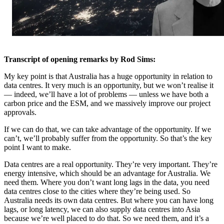
Transcript of opening remarks by Rod Sims: ​​​​‌ ‍ ​‍​‍‌‍ ‌ ​‍‌‍‍‌‌‍‌ ‌‍‍‌‌‍ ‍​‍​‍​ ‍‍​‍​‍‌ ​ ‌‍​‌‌‍ ‍‌‍‍‌‌ ‌​‌ ‍‌​‍ ‍‌‍‍‌‌‍ ​‍​‍​‍ ​​‍​‍‌‍‍​‌ ​‍‌‍‌‌‌‍‌‍​‍​‍​ ‍‍​‍​‍‌‍‍​‌ ‌​‌ ‌​‌ ​​​ ‍‍​‍ ​‍ ‌‍ ​‌‍ ‌‍​ ‌‍​‌‌‍ ​‌‍‍​‌‍ ‌ ​ ‌ ‌​​ ‍‍​ ​ ​ ​ ​ ​ ​ ​ ​‍ ‌‍‍‌‌‍ ‍‌ ‌​‌‍‌‌‌‍ ‍‌ ‌​​‍ ‌‍‌‌‌‍‌​‌‍‍‌‌ ‌​​‍ ‌‍ ‌‌‍ ‌‍‌​‌‍‌‌​ ‌‌ ​​‌ ​‍‌‍‌‌‌ ​ ‌‍‌‌‌‍ ‍‌ ‌​‌‍​‌‌ ‌​‌‍‍‌‌‍ ‌‍ ‍​ ‍ ‌‍‍‌‌‍‌​​ ‌​ ‌ ​ ​‍‌‍‌‍‌‍‌‌​ ​ ​ ‌​​ ‍​​ ‍‌​‍ ‌​ ‌‌​ ‌‌‌‍‌‌​ ‍​​‍ ‌​ ‌​​ ‌‌​ ‌ ​ ‌ ​‍ ‌​ ‍‌‌‍​‌​ ‌‌‌‍‌‍​‍ ‌​ ‍​​ ​​​ ‌​​ ​‍​ ‍​‌‍‌‍​ ‍‌​ ​‍‌‍​‌​ ​‍​ ‌​​ ‍​​ ‍ ‌ ‌​‌ ‍‌‌ ​​‌‍‌‌​ ‌‌‍ ‍‌‍‌‌‌ ‌ ‌ ​ ​ ‍ ‌ ​​‌‍​‌‌ ‌​‌‍‍​​ ‌‌‍​ ‌‍ ‌‍ ‍‌ ‌​‌‍‌‌‌‍ ‍‌ ‌​​‍‌‌​ ‌‌‌​​‍‌‌ ‌‍‍ ‌‍‌‌‌ ‍‌​‍‌‌​ ​ ‌​‌​​‍‌‌​ ​ ‌​‌​​‍‌‌​ ​‍​ ​‍​ ‍‌‌‍‌​‌‍​‍​ ‌ ‌‍​‌‌‍​‍​ ​ ​ ​ ​ ​​‌‍‌‌​ ‍‌‌‍‌‍​‍‌‌​ ​‍​ ​‍​‍‌‌​ ‌‌‌​‌​​‍ ‍‌‍​ ‌‍‍​‌‍‍‌‌‍ ​‌‍‌​‌ ​‍‌‍‌‌‌‍ ‍​‍‌‌​ ‌‌‌​​‍‌‌ ‌‍‍ ‌‍‌‌‌ ‍‌​‍‌‌​ ​ ‌​‌​​‍‌‌​ ​ ‌​‌​​‍‌‌​ ​‍​ ​‍​ ‍‌​ ‌​​ ‌​​ ‌ ​ ​​​ ​‌‌‍‌‌‌‍​‌​ ‌​‌‍​ ​ ​​​ ​‌​‍‌‌​ ​‍​ ​‍​‍‌‌​ ‌‌‌​‌​​‍ ‍‌ ‌​‌‍‌‌‌ ‍​‌ ‌​​ ‌‍​‍‌‍​‌‌ ​ ‌‍‌‌‌‌‌‌‌ ​‍‌‍ ​​ ‌‌‍‍​‌ ‌​‌ ‌​‌ ​​​‍‌‌​ ​ ‌​​‌​‍‌‌​ ​‍‌​‌‍​‍‌‌​ ​‍‌​‌‍‌‍ ​‌‍ ‌‍​ ‌‍​‌‌‍ ​‌‍‍​‌‍ ‌ ​ ‌ ‌​​‍‌‌​ ​ ‌​​‌​ ​ ​ ​ ​ ​ ​ ​ ​‍‌‍‌‍‍‌‌‍‌​​ ‌​ ‌ ​ ​‍‌‍‌‍‌‍‌‌​ ​ ​ ‌​​ ‍​​ ‍‌​‍ ‌​ ‌‌​ ‌‌‌‍‌‌​ ‍​​‍ ‌​ ‌​​ ‌‌​ ‌ ​ ‌ ​‍ ‌​ ‍‌‌‍​‌​ ‌‌‌‍‌‍​‍ ‌​ ‍​​ ​​​ ‌​​ ​‍​ ‍​‌‍‌‍​ ‍‌​ ​‍‌‍​‌​ ​‍​ ‌​​ ‍​​‍‌‍‌ ‌​‌ ‍‌‌ ​​‌‍‌‌​ ‌‌‍ ‍‌‍‌‌‌ ‌ ‌ ​ ​‍‌‍‌ ​​‌‍​‌‌ ‌​‌‍‍​​ ‌‌‍​ ‌‍ ‌‍ ‍‌ ‌​‌‍‌‌‌‍ ‍‌ ‌​​‍‌‌​ ‌‌‌​​‍‌‌ ‌‍‍ ‌‍‌‌‌ ‍‌​‍‌‌​ ​ ‌​‌​​‍‌‌​ ​ ‌​‌​​‍‌‌​ ​‍​ ​‍​ ‍‌‌‍‌​‌‍​‍​ ‌ ‌‍​‌‌‍​‍​ ​ ​ ​ ​ ​​‌‍‌‌​ ‍‌‌‍‌‍​‍‌‌​ ​‍​ ​‍​‍‌‌​ ‌‌‌​‌​​‍ ‍‌‍​ ‌‍‍​‌‍‍‌‌‍ ​‌‍‌​‌ ​‍‌‍‌‌‌‍ ‍​‍‌‌​ ‌‌‌​​‍‌‌ ‌‍‍ ‌‍‌‌‌ ‍‌​‍‌‌​ ​ ‌​‌​​‍‌‌​ ​ ‌​‌​​‍‌‌​ ​‍​ ​‍​ ‍‌​ ‌​​ ‌​​ ‌ ​ ​​​ ​‌‌‍‌‌‌‍​‌​ ‌​‌‍​ ​ ​​​ ​‌​‍‌‌​ ​‍​ ​‍​‍‌‌​ ‌‌‌​‌​​‍ ‍‌ ‌​‌‍‌‌‌ ‍​‌ ‌​​‍‌‍‌ ​​‌‍‌‌‌ ​‍‌ ​ ‌ ​​‌‍‌‌‌‍​ ‌ ‌​‌‍‍‌‌ ‌‍‌‍‌‌​ ‌‌ ​​‌ ‌‌‌‍​‍‌‍ ​‌‍‍‌‌ ​ ‌‍‍​‌‍‌‌‌‍‌​​‍​‍‌ ‌
My key point is that Australia has a huge opportunity in relation to
data centres. It very much is an opportunity, but we won’t realise it
— indeed, we’ll have a lot of problems — unless we have both a
carbon price and the ESM, and we massively improve our project
approvals.​​​​‌ ‍ ​‍​‍‌‍ ‌ ​‍‌‍‍‌‌‍‌ ‌‍‍‌‌‍ ‍​‍​‍​ ‍‍​‍​‍‌ ​ ‌‍​‌‌‍ ‍‌‍‍‌‌ ‌​‌ ‍‌​‍ ‍‌‍‍‌‌‍ ​‍​‍​‍ ​​‍​‍‌‍‍​‌ ​‍‌‍‌‌‌‍‌‍​‍​‍​ ‍‍​‍​‍‌‍‍​‌ ‌​‌ ‌​‌ ​​​ ‍‍​‍ ​‍ ‌‍ ​‌‍ ‌‍​ ‌‍​‌‌‍ ​‌‍‍​‌‍ ‌ ​ ‌ ‌​​ ‍‍​ ​ ​ ​ ​ ​ ​ ​ ​‍ ‌‍‍‌‌‍ ‍‌ ‌​‌‍‌‌‌‍ ‍‌ ‌​​‍ ‌‍‌‌‌‍‌​‌‍‍‌‌ ‌​​‍ ‌‍ ‌‌‍ ‌‍‌​‌‍‌‌​ ‌‌ ​​‌ ​‍‌‍‌‌‌ ​ ‌‍‌‌‌‍ ‍‌ ‌​‌‍​‌‌ ‌​‌‍‍‌‌‍ ‌‍ ‍​ ‍ ‌‍‍‌‌‍‌​​ ‌​ ‌ ​ ​‍‌‍‌‍‌‍‌‌​ ​ ​ ‌​​ ‍​​ ‍‌​‍ ‌​ ‌‌​ ‌‌‌‍‌‌​ ‍​​‍ ‌​ ‌​​ ‌‌​ ‌ ​ ‌ ​‍ ‌​ ‍‌‌‍​‌​ ‌‌‌‍‌‍​‍ ‌​ ‍​​ ​​​ ‌​​ ​‍​ ‍​‌‍‌‍​ ‍‌​ ​‍‌‍​‌​ ​‍​ ‌​​ ‍​​ ‍ ‌ ‌​‌ ‍‌‌ ​​‌‍‌‌​ ‌‌‍ ‍‌‍‌‌‌ ‌ ‌ ​ ​ ‍ ‌ ​​‌‍​‌‌ ‌​‌‍‍​​ ‌‌‍​ ‌‍ ‌‍ ‍‌ ‌​‌‍‌‌‌‍ ‍‌ ‌​​‍‌‌​ ‌‌‌​​‍‌‌ ‌‍‍ ‌‍‌‌‌ ‍‌​‍‌‌​ ​ ‌​‌​​‍‌‌​ ​ ‌​‌​​‍‌‌​ ​‍​ ​‍​ ​ ​ ​​‌‍‌‍‌‍‌​‌‍​ ‌‍​‌​ ​​​ ‍​​ ‌ ​ ‌‍‌‍​ ‌‍‌‌​‍‌‌​ ​‍​ ​‍​‍‌‌​ ‌‌‌​‌​​‍ ‍‌‍​ ‌‍‍​‌‍‍‌‌‍ ​‌‍‌​‌ ​‍‌‍‌‌‌‍ ‍​‍‌‌​ ‌‌‌​​‍‌‌ ‌‍‍ ‌‍‌‌‌ ‍‌​‍‌‌​ ​ ‌​‌​​‍‌‌​ ​ ‌​‌​​‍‌‌​ ​‍​ ​‍​ ​‍​ ​​​ ‍‌​ ​ ​ ​ ​ ‍​​ ​‍‌‍​ ​ ​ ​ ​​​ ​‍​ ‍​​‍‌‌​ ​‍​ ​‍​‍‌‌​ ‌‌‌​‌​​‍ ‍‌ ‌​‌‍‌‌‌ ‍​‌ ‌​​ ‌‍​‍‌‍​‌‌ ​ ‌‍‌‌‌‌‌‌‌ ​‍‌‍ ​​ ‌‌‍‍​‌ ‌​‌ ‌​‌ ​​​‍‌‌​ ​ ‌​​‌​‍‌‌​ ​‍‌​‌‍​‍‌‌​ ​‍‌​‌‍‌‍ ​‌‍ ‌‍​ ‌‍​‌‌‍ ​‌‍‍​‌‍ ‌ ​ ‌ ‌​​‍‌‌​ ​ ‌​​‌​ ​ ​ ​ ​ ​ ​ ​ ​‍‌‍‌‍‍‌‌‍‌​​ ‌​ ‌ ​ ​‍‌‍‌‍‌‍‌‌​ ​ ​ ‌​​ ‍​​ ‍‌​‍ ‌​ ‌‌​ ‌‌‌‍‌‌​ ‍​​‍ ‌​ ‌​​ ‌‌​ ‌ ​ ‌ ​‍ ‌​ ‍‌‌‍​‌​ ‌‌‌‍‌‍​‍ ‌​ ‍​​ ​​​ ‌​​ ​‍​ ‍​‌‍‌‍​ ‍‌​ ​‍‌‍​‌​ ​‍​ ‌​​ ‍​​‍‌‍‌ ‌​‌ ‍‌‌ ​​‌‍‌‌​ ‌‌‍ ‍‌‍‌‌‌ ‌ ‌ ​ ​‍‌‍‌ ​​‌‍​‌‌ ‌​‌‍‍​​ ‌‌‍​ ‌‍ ‌‍ ‍‌ ‌​‌‍‌‌‌‍ ‍‌ ‌​​‍‌‌​ ‌‌‌​​‍‌‌ ‌‍‍ ‌‍‌‌‌ ‍‌​‍‌‌​ ​ ‌​‌​​‍‌‌​ ​ ‌​‌​​‍‌‌​ ​‍​ ​‍​ ​ ​ ​​‌‍‌‍‌‍‌​‌‍​ ‌‍​‌​ ​​​ ‍​​ ‌ ​ ‌‍‌‍​ ‌‍‌‌​‍‌‌​ ​‍​ ​‍​‍‌‌​ ‌‌‌​‌​​‍ ‍‌‍​ ‌‍‍​‌‍‍‌‌‍ ​‌‍‌​‌ ​‍‌‍‌‌‌‍ ‍​‍‌‌​ ‌‌‌​​‍‌‌ ‌‍‍ ‌‍‌‌‌ ‍‌​‍‌‌​ ​ ‌​‌​​‍‌‌​ ​ ‌​‌​​‍‌‌​ ​‍​ ​‍​ ​‍​ ​​​ ‍‌​ ​ ​ ​ ​ ‍​​ ​‍‌‍​ ​ ​ ​ ​​​ ​‍​ ‍​​‍‌‌​ ​‍​ ​‍​‍‌‌​ ‌‌‌​‌​​‍ ‍‌ ‌​‌‍‌‌‌ ‍​‌ ‌​​‍‌‍‌ ​​‌‍‌‌‌ ​‍‌ ​ ‌ ​​‌‍‌‌‌‍​ ‌ ‌​‌‍‍‌‌ ‌‍‌‍‌‌​ ‌‌ ​​‌ ‌‌‌‍​‍‌‍ ​‌‍‍‌‌ ​ ‌‍‍​‌‍‌‌‌‍‌​​‍​‍‌ ‌
If we can do that, we can take advantage of the opportunity. If we
can’t, we’ll probably suffer from the opportunity. So that’s the key
point I want to make.​​​​‌ ‍ ​‍​‍‌‍ ‌ ​‍‌‍‍‌‌‍‌ ‌‍‍‌‌‍ ‍​‍​‍​ ‍‍​‍​‍‌ ​ ‌‍​‌‌‍ ‍‌‍‍‌‌ ‌​‌ ‍‌​‍ ‍‌‍‍‌‌‍ ​‍​‍​‍ ​​‍​‍‌‍‍​‌ ​‍‌‍‌‌‌‍‌‍​‍​‍​ ‍‍​‍​‍‌‍‍​‌ ‌​‌ ‌​‌ ​​​ ‍‍​‍ ​‍ ‌‍ ​‌‍ ‌‍​ ‌‍​‌‌‍ ​‌‍‍​‌‍ ‌ ​ ‌ ‌​​ ‍‍​ ​ ​ ​ ​ ​ ​ ​ ​‍ ‌‍‍‌‌‍ ‍‌ ‌​‌‍‌‌‌‍ ‍‌ ‌​​‍ ‌‍‌‌‌‍‌​‌‍‍‌‌ ‌​​‍ ‌‍ ‌‌‍ ‌‍‌​‌‍‌‌​ ‌‌ ​​‌ ​‍‌‍‌‌‌ ​ ‌‍‌‌‌‍ ‍‌ ‌​‌‍​‌‌ ‌​‌‍‍‌‌‍ ‌‍ ‍​ ‍ ‌‍‍‌‌‍‌​​ ‌​ ‌ ​ ​‍‌‍‌‍‌‍‌‌​ ​ ​ ‌​​ ‍​​ ‍‌​‍ ‌​ ‌‌​ ‌‌‌‍‌‌​ ‍​​‍ ‌​ ‌​​ ‌‌​ ‌ ​ ‌ ​‍ ‌​ ‍‌‌‍​‌​ ‌‌‌‍‌‍​‍ ‌​ ‍​​ ​​​ ‌​​ ​‍​ ‍​‌‍‌‍​ ‍‌​ ​‍‌‍​‌​ ​‍​ ‌​​ ‍​​ ‍ ‌ ‌​‌ ‍‌‌ ​​‌‍‌‌​ ‌‌‍ ‍‌‍‌‌‌ ‌ ‌ ​ ​ ‍ ‌ ​​‌‍​‌‌ ‌​‌‍‍​​ ‌‌‍​ ‌‍ ‌‍ ‍‌ ‌​‌‍‌‌‌‍ ‍‌ ‌​​‍‌‌​ ‌‌‌​​‍‌‌ ‌‍‍ ‌‍‌‌‌ ‍‌​‍‌‌​ ​ ‌​‌​​‍‌‌​ ​ ‌​‌​​‍‌‌​ ​‍​ ​‍​ ‌ ​ ‌ ​ ​​‌‍​‍​ ​​​ ​‌‌‍​‌‌‍‌‍​ ​ ​ ​​‌‍‌‌​ ‍‌​‍‌‌​ ​‍​ ​‍​‍‌‌​ ‌‌‌​‌​​‍ ‍‌‍​ ‌‍‍​‌‍‍‌‌‍ ​‌‍‌​‌ ​‍‌‍‌‌‌‍ ‍​‍‌‌​ ‌‌‌​​‍‌‌ ‌‍‍ ‌‍‌‌‌ ‍‌​‍‌‌​ ​ ‌​‌​​‍‌‌​ ​ ‌​‌​​‍‌‌​ ​‍​ ​‍​ ​​​ ‍‌​ ​‍‌‍‌​​ ​‌​ ​‍​ ‌ ​ ‌ ​ ​ ‌‍​‍‌‍‌‌‌‍​‌​‍‌‌​ ​‍​ ​‍​‍‌‌​ ‌‌‌​‌​​‍ ‍‌ ‌​‌‍‌‌‌ ‍​‌ ‌​​ ‌‍​‍‌‍​‌‌ ​ ‌‍‌‌‌‌‌‌‌ ​‍‌‍ ​​ ‌‌‍‍​‌ ‌​‌ ‌​‌ ​​​‍‌‌​ ​ ‌​​‌​‍‌‌​ ​‍‌​‌‍​‍‌‌​ ​‍‌​‌‍‌‍ ​‌‍ ‌‍​ ‌‍​‌‌‍ ​‌‍‍​‌‍ ‌ ​ ‌ ‌​​‍‌‌​ ​ ‌​​‌​ ​ ​ ​ ​ ​ ​ ​ ​‍‌‍‌‍‍‌‌‍‌​​ ‌​ ‌ ​ ​‍‌‍‌‍‌‍‌‌​ ​ ​ ‌​​ ‍​​ ‍‌​‍ ‌​ ‌‌​ ‌‌‌‍‌‌​ ‍​​‍ ‌​ ‌​​ ‌‌​ ‌ ​ ‌ ​‍ ‌​ ‍‌‌‍​‌​ ‌‌‌‍‌‍​‍ ‌​ ‍​​ ​​​ ‌​​ ​‍​ ‍​‌‍‌‍​ ‍‌​ ​‍‌‍​‌​ ​‍​ ‌​​ ‍​​‍‌‍‌ ‌​‌ ‍‌‌ ​​‌‍‌‌​ ‌‌‍ ‍‌‍‌‌‌ ‌ ‌ ​ ​‍‌‍‌ ​​‌‍​‌‌ ‌​‌‍‍​​ ‌‌‍​ ‌‍ ‌‍ ‍‌ ‌​‌‍‌‌‌‍ ‍‌ ‌​​‍‌‌​ ‌‌‌​​‍‌‌ ‌‍‍ ‌‍‌‌‌ ‍‌​‍‌‌​ ​ ‌​‌​​‍‌‌​ ​ ‌​‌​​‍‌‌​ ​‍​ ​‍​ ‌ ​ ‌ ​ ​​‌‍​‍​ ​​​ ​‌‌‍​‌‌‍‌‍​ ​ ​ ​​‌‍‌‌​ ‍‌​‍‌‌​ ​‍​ ​‍​‍‌‌​ ‌‌‌​‌​​‍ ‍‌‍​ ‌‍‍​‌‍‍‌‌‍ ​‌‍‌​‌ ​‍‌‍‌‌‌‍ ‍​‍‌‌​ ‌‌‌​​‍‌‌ ‌‍‍ ‌‍‌‌‌ ‍‌​‍‌‌​ ​ ‌​‌​​‍‌‌​ ​ ‌​‌​​‍‌‌​ ​‍​ ​‍​ ​​​ ‍‌​ ​‍‌‍‌​​ ​‌​ ​‍​ ‌ ​ ‌ ​ ​ ‌‍​‍‌‍‌‌‌‍​‌​‍‌‌​ ​‍​ ​‍​‍‌‌​ ‌‌‌​‌​​‍ ‍‌ ‌​‌‍‌‌‌ ‍​‌ ‌​​‍‌‍‌ ​​‌‍‌‌‌ ​‍‌ ​ ‌ ​​‌‍‌‌‌‍​ ‌ ‌​‌‍‍‌‌ ‌‍‌‍‌‌​ ‌‌ ​​‌ ‌‌‌‍​‍‌‍ ​‌‍‍‌‌ ​ ‌‍‍​‌‍‌‌‌‍‌​​‍​‍‌ ‌
Data centres are a real opportunity. They’re very important. They’re
energy intensive, which should be an advantage for Australia. We
need them. Where you don’t want long lags in the data, you need
data centres close to the cities where they’re being used. So
Australia needs its own data centres. But where you can have long
lags, or long latency, we can also supply data centres into Asia
because we’re well placed to do that. So we need them, and it’s a