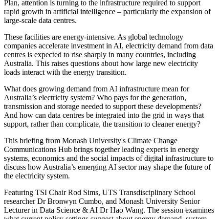
Plan, attention is turning to the infrastructure required to support
rapid growth in artificial intelligence – particularly the expansion of
large-scale data centres. ​​​​‌ ‍ ​‍​‍‌‍ ‌ ​‍‌‍‍‌‌‍‌ ‌‍‍‌‌‍ ‍​‍​‍​ ‍‍​‍​‍‌ ​ ‌‍​‌‌‍ ‍‌‍‍‌‌ ‌​‌ ‍‌​‍ ‍‌‍‍‌‌‍ ​‍​‍​‍ ​​‍​‍‌‍‍​‌ ​‍‌‍‌‌‌‍‌‍​‍​‍​ ‍‍​‍​‍‌‍‍​‌ ‌​‌ ‌​‌ ​​​ ‍‍​‍ ​‍ ‌‍ ​‌‍ ‌‍​ ‌‍​‌‌‍ ​‌‍‍​‌‍ ‌ ​ ‌ ‌​​ ‍‍​ ​ ​ ​ ​ ​ ​ ​ ​‍ ‌‍‍‌‌‍ ‍‌ ‌​‌‍‌‌‌‍ ‍‌ ‌​​‍ ‌‍‌‌‌‍‌​‌‍‍‌‌ ‌​​‍ ‌‍ ‌‌‍ ‌‍‌​‌‍‌‌​ ‌‌ ​​‌ ​‍‌‍‌‌‌ ​ ‌‍‌‌‌‍ ‍‌ ‌​‌‍​‌‌ ‌​‌‍‍‌‌‍ ‌‍ ‍​ ‍ ‌‍‍‌‌‍‌​​ ‌​ ‌ ​ ​‍‌‍‌‍‌‍‌‌​ ​ ​ ‌​​ ‍​​ ‍‌​‍ ‌​ ‌‌​ ‌‌‌‍‌‌​ ‍​​‍ ‌​ ‌​​ ‌‌​ ‌ ​ ‌ ​‍ ‌​ ‍‌‌‍​‌​ ‌‌‌‍‌‍​‍ ‌​ ‍​​ ​​​ ‌​​ ​‍​ ‍​‌‍‌‍​ ‍‌​ ​‍‌‍​‌​ ​‍​ ‌​​ ‍​​ ‍ ‌ ‌​‌ ‍‌‌ ​​‌‍‌‌​ ‌‌‍ ‍‌‍‌‌‌ ‌ ‌ ​ ​ ‍ ‌ ​​‌‍​‌‌ ‌​‌‍‍​​ ‌‌‍​ ‌‍ ‌‍ ‍‌ ‌​‌‍‌‌‌‍ ‍‌ ‌​​‍‌‌​ ‌‌‌​​‍‌‌ ‌‍‍ ‌‍‌‌‌ ‍‌​‍‌‌​ ​ ‌​‌​​‍‌‌​ ​ ‌​‌​​‍‌‌​ ​‍​ ​‍​ ​‌​ ‌ ‌‍‌​​ ‌​​ ​​‌‍‌​​ ‌‍‌‍‌​‌‍‌‍‌‍‌​​ ​​‌‍‌‍​‍‌‌​ ​‍​ ​‍​‍‌‌​ ‌‌‌​‌​​‍ ‍‌‍​ ‌‍‍​‌‍‍‌‌‍ ​‌‍‌​‌ ​‍‌‍‌‌‌‍ ‍​‍‌‌​ ‌‌‌​​‍‌‌ ‌‍‍ ‌‍‌‌‌ ‍‌​‍‌‌​ ​ ‌​‌​​‍‌‌​ ​ ‌​‌​​‍‌‌​ ​‍​ ​‍‌‍‌‌​ ‌ ‌‍​‌‌‍‌‌‌‍​ ​ ‌​​ ‍​​ ‌‍​ ‌ ‌‍​‍​ ​​​ ​‌​‍‌‌​ ​‍​ ​‍​‍‌‌​ ‌‌‌​‌​​‍ ‍‌ ‌​‌‍‌‌‌ ‍​‌ ‌​​ ‌‍​‍‌‍​‌‌ ​ ‌‍‌‌‌‌‌‌‌ ​‍‌‍ ​​ ‌‌‍‍​‌ ‌​‌ ‌​‌ ​​​‍‌‌​ ​ ‌​​‌​‍‌‌​ ​‍‌​‌‍​‍‌‌​ ​‍‌​‌‍‌‍ ​‌‍ ‌‍​ ‌‍​‌‌‍ ​‌‍‍​‌‍ ‌ ​ ‌ ‌​​‍‌‌​ ​ ‌​​‌​ ​ ​ ​ ​ ​ ​ ​ ​‍‌‍‌‍‍‌‌‍‌​​ ‌​ ‌ ​ ​‍‌‍‌‍‌‍‌‌​ ​ ​ ‌​​ ‍​​ ‍‌​‍ ‌​ ‌‌​ ‌‌‌‍‌‌​ ‍​​‍ ‌​ ‌​​ ‌‌​ ‌ ​ ‌ ​‍ ‌​ ‍‌‌‍​‌​ ‌‌‌‍‌‍​‍ ‌​ ‍​​ ​​​ ‌​​ ​‍​ ‍​‌‍‌‍​ ‍‌​ ​‍‌‍​‌​ ​‍​ ‌​​ ‍​​‍‌‍‌ ‌​‌ ‍‌‌ ​​‌‍‌‌​ ‌‌‍ ‍‌‍‌‌‌ ‌ ‌ ​ ​‍‌‍‌ ​​‌‍​‌‌ ‌​‌‍‍​​ ‌‌‍​ ‌‍ ‌‍ ‍‌ ‌​‌‍‌‌‌‍ ‍‌ ‌​​‍‌‌​ ‌‌‌​​‍‌‌ ‌‍‍ ‌‍‌‌‌ ‍‌​‍‌‌​ ​ ‌​‌​​‍‌‌​ ​ ‌​‌​​‍‌‌​ ​‍​ ​‍​ ​‌​ ‌ ‌‍‌​​ ‌​​ ​​‌‍‌​​ ‌‍‌‍‌​‌‍‌‍‌‍‌​​ ​​‌‍‌‍​‍‌‌​ ​‍​ ​‍​‍‌‌​ ‌‌‌​‌​​‍ ‍‌‍​ ‌‍‍​‌‍‍‌‌‍ ​‌‍‌​‌ ​‍‌‍‌‌‌‍ ‍​‍‌‌​ ‌‌‌​​‍‌‌ ‌‍‍ ‌‍‌‌‌ ‍‌​‍‌‌​ ​ ‌​‌​​‍‌‌​ ​ ‌​‌​​‍‌‌​ ​‍​ ​‍‌‍‌‌​ ‌ ‌‍​‌‌‍‌‌‌‍​ ​ ‌​​ ‍​​ ‌‍​ ‌ ‌‍​‍​ ​​​ ​‌​‍‌‌​ ​‍​ ​‍​‍‌‌​ ‌‌‌​‌​​‍ ‍‌ ‌​‌‍‌‌‌ ‍​‌ ‌​​‍‌‍‌ ​​‌‍‌‌‌ ​‍‌ ​ ‌ ​​‌‍‌‌‌‍​ ‌ ‌​‌‍‍‌‌ ‌‍‌‍‌‌​ ‌‌ ​​‌ ‌‌‌‍​‍‌‍ ​‌‍‍‌‌ ​ ‌‍‍​‌‍‌‌‌‍‌​​‍​‍‌ ‌
These facilities are energy-intensive. As global technology
companies accelerate investment in AI, electricity demand from data
centres is expected to rise sharply in many countries, including
Australia. This raises questions about how large new electricity
loads interact with the energy transition. ​​​​‌ ‍ ​‍​‍‌‍ ‌ ​‍‌‍‍‌‌‍‌ ‌‍‍‌‌‍ ‍​‍​‍​ ‍‍​‍​‍‌ ​ ‌‍​‌‌‍ ‍‌‍‍‌‌ ‌​‌ ‍‌​‍ ‍‌‍‍‌‌‍ ​‍​‍​‍ ​​‍​‍‌‍‍​‌ ​‍‌‍‌‌‌‍‌‍​‍​‍​ ‍‍​‍​‍‌‍‍​‌ ‌​‌ ‌​‌ ​​​ ‍‍​‍ ​‍ ‌‍ ​‌‍ ‌‍​ ‌‍​‌‌‍ ​‌‍‍​‌‍ ‌ ​ ‌ ‌​​ ‍‍​ ​ ​ ​ ​ ​ ​ ​ ​‍ ‌‍‍‌‌‍ ‍‌ ‌​‌‍‌‌‌‍ ‍‌ ‌​​‍ ‌‍‌‌‌‍‌​‌‍‍‌‌ ‌​​‍ ‌‍ ‌‌‍ ‌‍‌​‌‍‌‌​ ‌‌ ​​‌ ​‍‌‍‌‌‌ ​ ‌‍‌‌‌‍ ‍‌ ‌​‌‍​‌‌ ‌​‌‍‍‌‌‍ ‌‍ ‍​ ‍ ‌‍‍‌‌‍‌​​ ‌​ ‌ ​ ​‍‌‍‌‍‌‍‌‌​ ​ ​ ‌​​ ‍​​ ‍‌​‍ ‌​ ‌‌​ ‌‌‌‍‌‌​ ‍​​‍ ‌​ ‌​​ ‌‌​ ‌ ​ ‌ ​‍ ‌​ ‍‌‌‍​‌​ ‌‌‌‍‌‍​‍ ‌​ ‍​​ ​​​ ‌​​ ​‍​ ‍​‌‍‌‍​ ‍‌​ ​‍‌‍​‌​ ​‍​ ‌​​ ‍​​ ‍ ‌ ‌​‌ ‍‌‌ ​​‌‍‌‌​ ‌‌‍ ‍‌‍‌‌‌ ‌ ‌ ​ ​ ‍ ‌ ​​‌‍​‌‌ ‌​‌‍‍​​ ‌‌‍​ ‌‍ ‌‍ ‍‌ ‌​‌‍‌‌‌‍ ‍‌ ‌​​‍‌‌​ ‌‌‌​​‍‌‌ ‌‍‍ ‌‍‌‌‌ ‍‌​‍‌‌​ ​ ‌​‌​​‍‌‌​ ​ ‌​‌​​‍‌‌​ ​‍​ ​‍​ ‌‍​ ​‍​ ‌‌​ ‍‌​ ‍​​ ‌ ​ ‍‌​ ‌ ​ ‌ ​ ‌‌‌‍​ ​ ‌‌​‍‌‌​ ​‍​ ​‍​‍‌‌​ ‌‌‌​‌​​‍ ‍‌‍​ ‌‍‍​‌‍‍‌‌‍ ​‌‍‌​‌ ​‍‌‍‌‌‌‍ ‍​‍‌‌​ ‌‌‌​​‍‌‌ ‌‍‍ ‌‍‌‌‌ ‍‌​‍‌‌​ ​ ‌​‌​​‍‌‌​ ​ ‌​‌​​‍‌‌​ ​‍​ ​‍‌‍‌‌​ ‌ ‌‍​‌‌‍‌‌‌‍​ ​ ‌​​ ‍​​ ‌‍​ ‌ ‌‍​‍​ ​​​ ​‌​‍‌‌​ ​‍​ ​‍​‍‌‌​ ‌‌‌​‌​​‍ ‍‌ ‌​‌‍‌‌‌ ‍​‌ ‌​​ ‌‍​‍‌‍​‌‌ ​ ‌‍‌‌‌‌‌‌‌ ​‍‌‍ ​​ ‌‌‍‍​‌ ‌​‌ ‌​‌ ​​​‍‌‌​ ​ ‌​​‌​‍‌‌​ ​‍‌​‌‍​‍‌‌​ ​‍‌​‌‍‌‍ ​‌‍ ‌‍​ ‌‍​‌‌‍ ​‌‍‍​‌‍ ‌ ​ ‌ ‌​​‍‌‌​ ​ ‌​​‌​ ​ ​ ​ ​ ​ ​ ​ ​‍‌‍‌‍‍‌‌‍‌​​ ‌​ ‌ ​ ​‍‌‍‌‍‌‍‌‌​ ​ ​ ‌​​ ‍​​ ‍‌​‍ ‌​ ‌‌​ ‌‌‌‍‌‌​ ‍​​‍ ‌​ ‌​​ ‌‌​ ‌ ​ ‌ ​‍ ‌​ ‍‌‌‍​‌​ ‌‌‌‍‌‍​‍ ‌​ ‍​​ ​​​ ‌​​ ​‍​ ‍​‌‍‌‍​ ‍‌​ ​‍‌‍​‌​ ​‍​ ‌​​ ‍​​‍‌‍‌ ‌​‌ ‍‌‌ ​​‌‍‌‌​ ‌‌‍ ‍‌‍‌‌‌ ‌ ‌ ​ ​‍‌‍‌ ​​‌‍​‌‌ ‌​‌‍‍​​ ‌‌‍​ ‌‍ ‌‍ ‍‌ ‌​‌‍‌‌‌‍ ‍‌ ‌​​‍‌‌​ ‌‌‌​​‍‌‌ ‌‍‍ ‌‍‌‌‌ ‍‌​‍‌‌​ ​ ‌​‌​​‍‌‌​ ​ ‌​‌​​‍‌‌​ ​‍​ ​‍​ ‌‍​ ​‍​ ‌‌​ ‍‌​ ‍​​ ‌ ​ ‍‌​ ‌ ​ ‌ ​ ‌‌‌‍​ ​ ‌‌​‍‌‌​ ​‍​ ​‍​‍‌‌​ ‌‌‌​‌​​‍ ‍‌‍​ ‌‍‍​‌‍‍‌‌‍ ​‌‍‌​‌ ​‍‌‍‌‌‌‍ ‍​‍‌‌​ ‌‌‌​​‍‌‌ ‌‍‍ ‌‍‌‌‌ ‍‌​‍‌‌​ ​ ‌​‌​​‍‌‌​ ​ ‌​‌​​‍‌‌​ ​‍​ ​‍‌‍‌‌​ ‌ ‌‍​‌‌‍‌‌‌‍​ ​ ‌​​ ‍​​ ‌‍​ ‌ ‌‍​‍​ ​​​ ​‌​‍‌‌​ ​‍​ ​‍​‍‌‌​ ‌‌‌​‌​​‍ ‍‌ ‌​‌‍‌‌‌ ‍​‌ ‌​​‍‌‍‌ ​​‌‍‌‌‌ ​‍‌ ​ ‌ ​​‌‍‌‌‌‍​ ‌ ‌​‌‍‍‌‌ ‌‍‌‍‌‌​ ‌‌ ​​‌ ‌‌‌‍​‍‌‍ ​‌‍‍‌‌ ​ ‌‍‍​‌‍‌‌‌‍‌​​‍​‍‌ ‌
What does growing demand from AI infrastructure mean for
Australia’s electricity system? Who pays for the generation,
transmission and storage needed to support these developments?
And how can data centres be integrated into the grid in ways that
support, rather than complicate, the transition to cleaner energy? ​​​​‌ ‍ ​‍​‍‌‍ ‌ ​‍‌‍‍‌‌‍‌ ‌‍‍‌‌‍ ‍​‍​‍​ ‍‍​‍​‍‌ ​ ‌‍​‌‌‍ ‍‌‍‍‌‌ ‌​‌ ‍‌​‍ ‍‌‍‍‌‌‍ ​‍​‍​‍ ​​‍​‍‌‍‍​‌ ​‍‌‍‌‌‌‍‌‍​‍​‍​ ‍‍​‍​‍‌‍‍​‌ ‌​‌ ‌​‌ ​​​ ‍‍​‍ ​‍ ‌‍ ​‌‍ ‌‍​ ‌‍​‌‌‍ ​‌‍‍​‌‍ ‌ ​ ‌ ‌​​ ‍‍​ ​ ​ ​ ​ ​ ​ ​ ​‍ ‌‍‍‌‌‍ ‍‌ ‌​‌‍‌‌‌‍ ‍‌ ‌​​‍ ‌‍‌‌‌‍‌​‌‍‍‌‌ ‌​​‍ ‌‍ ‌‌‍ ‌‍‌​‌‍‌‌​ ‌‌ ​​‌ ​‍‌‍‌‌‌ ​ ‌‍‌‌‌‍ ‍‌ ‌​‌‍​‌‌ ‌​‌‍‍‌‌‍ ‌‍ ‍​ ‍ ‌‍‍‌‌‍‌​​ ‌​ ‌ ​ ​‍‌‍‌‍‌‍‌‌​ ​ ​ ‌​​ ‍​​ ‍‌​‍ ‌​ ‌‌​ ‌‌‌‍‌‌​ ‍​​‍ ‌​ ‌​​ ‌‌​ ‌ ​ ‌ ​‍ ‌​ ‍‌‌‍​‌​ ‌‌‌‍‌‍​‍ ‌​ ‍​​ ​​​ ‌​​ ​‍​ ‍​‌‍‌‍​ ‍‌​ ​‍‌‍​‌​ ​‍​ ‌​​ ‍​​ ‍ ‌ ‌​‌ ‍‌‌ ​​‌‍‌‌​ ‌‌‍ ‍‌‍‌‌‌ ‌ ‌ ​ ​ ‍ ‌ ​​‌‍​‌‌ ‌​‌‍‍​​ ‌‌‍​ ‌‍ ‌‍ ‍‌ ‌​‌‍‌‌‌‍ ‍‌ ‌​​‍‌‌​ ‌‌‌​​‍‌‌ ‌‍‍ ‌‍‌‌‌ ‍‌​‍‌‌​ ​ ‌​‌​​‍‌‌​ ​ ‌​‌​​‍‌‌​ ​‍​ ​‍​ ​‌‌‍‌‌​ ‌‍​ ​ ​ ‌​‌‍​‌​ ​‍​ ‍‌​ ​‌​ ‌ ​ ‍‌​ ​ ​‍‌‌​ ​‍​ ​‍​‍‌‌​ ‌‌‌​‌​​‍ ‍‌‍​ ‌‍‍​‌‍‍‌‌‍ ​‌‍‌​‌ ​‍‌‍‌‌‌‍ ‍​‍‌‌​ ‌‌‌​​‍‌‌ ‌‍‍ ‌‍‌‌‌ ‍‌​‍‌‌​ ​ ‌​‌​​‍‌‌​ ​ ‌​‌​​‍‌‌​ ​‍​ ​‍‌‍‌‌​ ‌ ‌‍​‌‌‍‌‌‌‍​ ​ ‌​​ ‍​​ ‌‍​ ‌ ‌‍​‍​ ​​​ ​‌​‍‌‌​ ​‍​ ​‍​‍‌‌​ ‌‌‌​‌​​‍ ‍‌ ‌​‌‍‌‌‌ ‍​‌ ‌​​ ‌‍​‍‌‍​‌‌ ​ ‌‍‌‌‌‌‌‌‌ ​‍‌‍ ​​ ‌‌‍‍​‌ ‌​‌ ‌​‌ ​​​‍‌‌​ ​ ‌​​‌​‍‌‌​ ​‍‌​‌‍​‍‌‌​ ​‍‌​‌‍‌‍ ​‌‍ ‌‍​ ‌‍​‌‌‍ ​‌‍‍​‌‍ ‌ ​ ‌ ‌​​‍‌‌​ ​ ‌​​‌​ ​ ​ ​ ​ ​ ​ ​ ​‍‌‍‌‍‍‌‌‍‌​​ ‌​ ‌ ​ ​‍‌‍‌‍‌‍‌‌​ ​ ​ ‌​​ ‍​​ ‍‌​‍ ‌​ ‌‌​ ‌‌‌‍‌‌​ ‍​​‍ ‌​ ‌​​ ‌‌​ ‌ ​ ‌ ​‍ ‌​ ‍‌‌‍​‌​ ‌‌‌‍‌‍​‍ ‌​ ‍​​ ​​​ ‌​​ ​‍​ ‍​‌‍‌‍​ ‍‌​ ​‍‌‍​‌​ ​‍​ ‌​​ ‍​​‍‌‍‌ ‌​‌ ‍‌‌ ​​‌‍‌‌​ ‌‌‍ ‍‌‍‌‌‌ ‌ ‌ ​ ​‍‌‍‌ ​​‌‍​‌‌ ‌​‌‍‍​​ ‌‌‍​ ‌‍ ‌‍ ‍‌ ‌​‌‍‌‌‌‍ ‍‌ ‌​​‍‌‌​ ‌‌‌​​‍‌‌ ‌‍‍ ‌‍‌‌‌ ‍‌​‍‌‌​ ​ ‌​‌​​‍‌‌​ ​ ‌​‌​​‍‌‌​ ​‍​ ​‍​ ​‌‌‍‌‌​ ‌‍​ ​ ​ ‌​‌‍​‌​ ​‍​ ‍‌​ ​‌​ ‌ ​ ‍‌​ ​ ​‍‌‌​ ​‍​ ​‍​‍‌‌​ ‌‌‌​‌​​‍ ‍‌‍​ ‌‍‍​‌‍‍‌‌‍ ​‌‍‌​‌ ​‍‌‍‌‌‌‍ ‍​‍‌‌​ ‌‌‌​​‍‌‌ ‌‍‍ ‌‍‌‌‌ ‍‌​‍‌‌​ ​ ‌​‌​​‍‌‌​ ​ ‌​‌​​‍‌‌​ ​‍​ ​‍‌‍‌‌​ ‌ ‌‍​‌‌‍‌‌‌‍​ ​ ‌​​ ‍​​ ‌‍​ ‌ ‌‍​‍​ ​​​ ​‌​‍‌‌​ ​‍​ ​‍​‍‌‌​ ‌‌‌​‌​​‍ ‍‌ ‌​‌‍‌‌‌ ‍​‌ ‌​​‍‌‍‌ ​​‌‍‌‌‌ ​‍‌ ​ ‌ ​​‌‍‌‌‌‍​ ‌ ‌​‌‍‍‌‌ ‌‍‌‍‌‌​ ‌‌ ​​‌ ‌‌‌‍​‍‌‍ ​‌‍‍‌‌ ​ ‌‍‍​‌‍‌‌‌‍‌​​‍​‍‌ ‌
This briefing from Monash University's Climate Change
Communications Hub brings together leading experts in energy
systems, economics and the social impacts of digital infrastructure to
discuss how Australia’s emerging AI sector may shape the future of
the electricity system.​​​​‌ ‍ ​‍​‍‌‍ ‌ ​‍‌‍‍‌‌‍‌ ‌‍‍‌‌‍ ‍​‍​‍​ ‍‍​‍​‍‌ ​ ‌‍​‌‌‍ ‍‌‍‍‌‌ ‌​‌ ‍‌​‍ ‍‌‍‍‌‌‍ ​‍​‍​‍ ​​‍​‍‌‍‍​‌ ​‍‌‍‌‌‌‍‌‍​‍​‍​ ‍‍​‍​‍‌‍‍​‌ ‌​‌ ‌​‌ ​​​ ‍‍​‍ ​‍ ‌‍ ​‌‍ ‌‍​ ‌‍​‌‌‍ ​‌‍‍​‌‍ ‌ ​ ‌ ‌​​ ‍‍​ ​ ​ ​ ​ ​ ​ ​ ​‍ ‌‍‍‌‌‍ ‍‌ ‌​‌‍‌‌‌‍ ‍‌ ‌​​‍ ‌‍‌‌‌‍‌​‌‍‍‌‌ ‌​​‍ ‌‍ ‌‌‍ ‌‍‌​‌‍‌‌​ ‌‌ ​​‌ ​‍‌‍‌‌‌ ​ ‌‍‌‌‌‍ ‍‌ ‌​‌‍​‌‌ ‌​‌‍‍‌‌‍ ‌‍ ‍​ ‍ ‌‍‍‌‌‍‌​​ ‌​ ‌ ​ ​‍‌‍‌‍‌‍‌‌​ ​ ​ ‌​​ ‍​​ ‍‌​‍ ‌​ ‌‌​ ‌‌‌‍‌‌​ ‍​​‍ ‌​ ‌​​ ‌‌​ ‌ ​ ‌ ​‍ ‌​ ‍‌‌‍​‌​ ‌‌‌‍‌‍​‍ ‌​ ‍​​ ​​​ ‌​​ ​‍​ ‍​‌‍‌‍​ ‍‌​ ​‍‌‍​‌​ ​‍​ ‌​​ ‍​​ ‍ ‌ ‌​‌ ‍‌‌ ​​‌‍‌‌​ ‌‌‍ ‍‌‍‌‌‌ ‌ ‌ ​ ​ ‍ ‌ ​​‌‍​‌‌ ‌​‌‍‍​​ ‌‌‍​ ‌‍ ‌‍ ‍‌ ‌​‌‍‌‌‌‍ ‍‌ ‌​​‍‌‌​ ‌‌‌​​‍‌‌ ‌‍‍ ‌‍‌‌‌ ‍‌​‍‌‌​ ​ ‌​‌​​‍‌‌​ ​ ‌​‌​​‍‌‌​ ​‍​ ​‍​ ‌‍‌‍‌‌‌‍​‍‌‍​‌‌‍‌‍‌‍​‍​ ‌‌​ ​‍​ ​​​ ‌ ​ ‌‌​ ​‍​‍‌‌​ ​‍​ ​‍​‍‌‌​ ‌‌‌​‌​​‍ ‍‌‍​ ‌‍‍​‌‍‍‌‌‍ ​‌‍‌​‌ ​‍‌‍‌‌‌‍ ‍​‍‌‌​ ‌‌‌​​‍‌‌ ‌‍‍ ‌‍‌‌‌ ‍‌​‍‌‌​ ​ ‌​‌​​‍‌‌​ ​ ‌​‌​​‍‌‌​ ​‍​ ​‍‌‍‌‌​ ‌ ‌‍​‌‌‍‌‌‌‍​ ​ ‌​​ ‍​​ ‌‍​ ‌ ‌‍​‍​ ​​​ ​‌​‍‌‌​ ​‍​ ​‍​‍‌‌​ ‌‌‌​‌​​‍ ‍‌ ‌​‌‍‌‌‌ ‍​‌ ‌​​ ‌‍​‍‌‍​‌‌ ​ ‌‍‌‌‌‌‌‌‌ ​‍‌‍ ​​ ‌‌‍‍​‌ ‌​‌ ‌​‌ ​​​‍‌‌​ ​ ‌​​‌​‍‌‌​ ​‍‌​‌‍​‍‌‌​ ​‍‌​‌‍‌‍ ​‌‍ ‌‍​ ‌‍​‌‌‍ ​‌‍‍​‌‍ ‌ ​ ‌ ‌​​‍‌‌​ ​ ‌​​‌​ ​ ​ ​ ​ ​ ​ ​ ​‍‌‍‌‍‍‌‌‍‌​​ ‌​ ‌ ​ ​‍‌‍‌‍‌‍‌‌​ ​ ​ ‌​​ ‍​​ ‍‌​‍ ‌​ ‌‌​ ‌‌‌‍‌‌​ ‍​​‍ ‌​ ‌​​ ‌‌​ ‌ ​ ‌ ​‍ ‌​ ‍‌‌‍​‌​ ‌‌‌‍‌‍​‍ ‌​ ‍​​ ​​​ ‌​​ ​‍​ ‍​‌‍‌‍​ ‍‌​ ​‍‌‍​‌​ ​‍​ ‌​​ ‍​​‍‌‍‌ ‌​‌ ‍‌‌ ​​‌‍‌‌​ ‌‌‍ ‍‌‍‌‌‌ ‌ ‌ ​ ​‍‌‍‌ ​​‌‍​‌‌ ‌​‌‍‍​​ ‌‌‍​ ‌‍ ‌‍ ‍‌ ‌​‌‍‌‌‌‍ ‍‌ ‌​​‍‌‌​ ‌‌‌​​‍‌‌ ‌‍‍ ‌‍‌‌‌ ‍‌​‍‌‌​ ​ ‌​‌​​‍‌‌​ ​ ‌​‌​​‍‌‌​ ​‍​ ​‍​ ‌‍‌‍‌‌‌‍​‍‌‍​‌‌‍‌‍‌‍​‍​ ‌‌​ ​‍​ ​​​ ‌ ​ ‌‌​ ​‍​‍‌‌​ ​‍​ ​‍​‍‌‌​ ‌‌‌​‌​​‍ ‍‌‍​ ‌‍‍​‌‍‍‌‌‍ ​‌‍‌​‌ ​‍‌‍‌‌‌‍ ‍​‍‌‌​ ‌‌‌​​‍‌‌ ‌‍‍ ‌‍‌‌‌ ‍‌​‍‌‌​ ​ ‌​‌​​‍‌‌​ ​ ‌​‌​​‍‌‌​ ​‍​ ​‍‌‍‌‌​ ‌ ‌‍​‌‌‍‌‌‌‍​ ​ ‌​​ ‍​​ ‌‍​ ‌ ‌‍​‍​ ​​​ ​‌​‍‌‌​ ​‍​ ​‍​‍‌‌​ ‌‌‌​‌​​‍ ‍‌ ‌​‌‍‌‌‌ ‍​‌ ‌​​‍‌‍‌ ​​‌‍‌‌‌ ​‍‌ ​ ‌ ​​‌‍‌‌‌‍​ ‌ ‌​‌‍‍‌‌ ‌‍‌‍‌‌​ ‌‌ ​​‌ ‌‌‌‍​‍‌‍ ​‌‍‍‌‌ ​ ‌‍‍​‌‍‌‌‌‍‌​​‍​‍‌ ‌
Featuring TSI Chair Rod Sims, UTS Transdisciplinary School
researcher Dr Bronwyn Cumbo, and Monash University Senior
Lecturer in Data Science & AI Dr Hao Wang. The session examines
what current policy settings suggest about energy demand, system