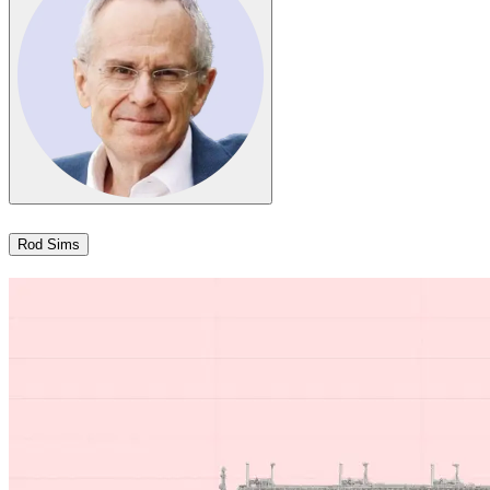
Rod Sims​​​​‌ ‍ ​‍​‍‌‍ ‌ ​‍‌‍‍‌‌‍‌ ‌‍‍‌‌‍ ‍​‍​‍​ ‍‍​‍​‍‌ ​ ‌‍​‌‌‍ ‍‌‍‍‌‌ ‌​‌ ‍‌​‍ ‍‌‍‍‌‌‍ ​‍​‍​‍ ​​‍​‍‌‍‍​‌ ​‍‌‍‌‌‌‍‌‍​‍​‍​ ‍‍​‍​‍‌‍‍​‌ ‌​‌ ‌​‌ ​​​ ‍‍​‍ ​‍ ‌‍ ​‌‍ ‌‍​ ‌‍​‌‌‍ ​‌‍‍​‌‍ ‌ ​ ‌ ‌​​ ‍‍​ ​ ​ ​ ​ ​ ​ ​ ​‍ ‌‍‍‌‌‍ ‍‌ ‌​‌‍‌‌‌‍ ‍‌ ‌​​‍ ‌‍‌‌‌‍‌​‌‍‍‌‌ ‌​​‍ ‌‍ ‌‌‍ ‌‍‌​‌‍‌‌​ ‌‌ ​​‌ ​‍‌‍‌‌‌ ​ ‌‍‌‌‌‍ ‍‌ ‌​‌‍​‌‌ ‌​‌‍‍‌‌‍ ‌‍ ‍​ ‍ ‌‍‍‌‌‍‌​​ ‌​ ‌‌​ ‍​​ ‌‌​ ​‍‌‍‌​​ ‍‌​ ‌‍​ ‍​​‍ ‌​ ‍​​ ‍‌‌‍​‍​ ‌ ​‍ ‌​ ‌​​ ‍​​ ‌​‌‍‌‍​‍ ‌‌‍​‍​ ​‍​ ‍​​ ‌‍​‍ ‌​ ‍‌​ ‌‌​ ​‌‌‍​ ‌‍​‌​ ​ ​ ‍​​ ​‍‌‍​ ​ ​‌​ ‌​​ ‍‌​ ‍ ‌ ‌​‌ ‍‌‌ ​​‌‍‌‌​ ‌‌‍​‌‌ ‌‌‌ ‌​‌‍‍​‌‍ ‌ ​‍​ ‍ ‌ ​​‌‍​‌‌ ‌​‌‍‍​​ ‌‌‍ ‍‌‍​‌‌‍ ‌‌‍‌‌​ ‌‍​‍‌‍​‌‌ ​ ‌‍‌‌‌‌‌‌‌ ​‍‌‍ ​​ ‌‌‍‍​‌ ‌​‌ ‌​‌ ​​​‍‌‌​ ​ ‌​​‌​‍‌‌​ ​‍‌​‌‍​‍‌‌​ ​‍‌​‌‍‌‍ ​‌‍ ‌‍​ ‌‍​‌‌‍ ​‌‍‍​‌‍ ‌ ​ ‌ ‌​​‍‌‌​ ​ ‌​​‌​ ​ ​ ​ ​ ​ ​ ​ ​‍‌‍‌‍‍‌‌‍‌​​ ‌​ ‌‌​ ‍​​ ‌‌​ ​‍‌‍‌​​ ‍‌​ ‌‍​ ‍​​‍ ‌​ ‍​​ ‍‌‌‍​‍​ ‌ ​‍ ‌​ ‌​​ ‍​​ ‌​‌‍‌‍​‍ ‌‌‍​‍​ ​‍​ ‍​​ ‌‍​‍ ‌​ ‍‌​ ‌‌​ ​‌‌‍​ ‌‍​‌​ ​ ​ ‍​​ ​‍‌‍​ ​ ​‌​ ‌​​ ‍‌​‍‌‍‌ ‌​‌ ‍‌‌ ​​‌‍‌‌​ ‌‌‍​‌‌ ‌‌‌ ‌​‌‍‍​‌‍ ‌ ​‍​‍‌‍‌ ​​‌‍​‌‌ ‌​‌‍‍​​ ‌‌‍ ‍‌‍​‌‌‍ ‌‌‍‌‌​‍‌‍‌ ​​‌‍‌‌‌ ​‍‌ ​ ‌ ​​‌‍‌‌‌‍​ ‌ ‌​‌‍‍‌‌ ‌‍‌‍‌‌​ ‌‌ ​​‌ ‌‌‌‍​‍‌‍ ​‌‍‍‌‌ ​ ‌‍‍​‌‍‌‌‌‍‌​​‍​‍‌ ‌