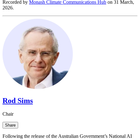
Recorded by ​​​​‌ ‍ ​‍​‍‌‍ ‌ ​‍‌‍‍‌‌‍‌ ‌‍‍‌‌‍ ‍​‍​‍​ ‍‍​‍​‍‌ ​ ‌‍​‌‌‍ ‍‌‍‍‌‌ ‌​‌ ‍‌​‍ ‍‌‍‍‌‌‍ ​‍​‍​‍ ​​‍​‍‌‍‍​‌ ​‍‌‍‌‌‌‍‌‍​‍​‍​ ‍‍​‍​‍‌‍‍​‌ ‌​‌ ‌​‌ ​​​ ‍‍​‍ ​‍ ‌‍ ​‌‍ ‌‍​ ‌‍​‌‌‍ ​‌‍‍​‌‍ ‌ ​ ‌ ‌​​ ‍‍​ ​ ​ ​ ​ ​ ​ ​ ​‍ ‌‍‍‌‌‍ ‍‌ ‌​‌‍‌‌‌‍ ‍‌ ‌​​‍ ‌‍‌‌‌‍‌​‌‍‍‌‌ ‌​​‍ ‌‍ ‌‌‍ ‌‍‌​‌‍‌‌​ ‌‌ ​​‌ ​‍‌‍‌‌‌ ​ ‌‍‌‌‌‍ ‍‌ ‌​‌‍​‌‌ ‌​‌‍‍‌‌‍ ‌‍ ‍​ ‍ ‌‍‍‌‌‍‌​​ ‌​ ‌ ​ ​‍‌‍‌‍‌‍‌‌​ ​ ​ ‌​​ ‍​​ ‍‌​‍ ‌​ ‌‌​ ‌‌‌‍‌‌​ ‍​​‍ ‌​ ‌​​ ‌‌​ ‌ ​ ‌ ​‍ ‌​ ‍‌‌‍​‌​ ‌‌‌‍‌‍​‍ ‌​ ‍​​ ​​​ ‌​​ ​‍​ ‍​‌‍‌‍​ ‍‌​ ​‍‌‍​‌​ ​‍​ ‌​​ ‍​​ ‍ ‌ ‌​‌ ‍‌‌ ​​‌‍‌‌​ ‌‌‍ ‍‌‍‌‌‌ ‌ ‌ ​ ​ ‍ ‌ ​​‌‍​‌‌ ‌​‌‍‍​​ ‌‌‍ ​‌‍ ‌‍​ ‌‍​‌‌ ‌​‌‍‍‌‌‍ ‌‍ ‍‌‌​‍‌‍‌‌‌‍‌‍‌‍‌‌‌ ​‍‌‍‌‌‌‍ ‍‌‍​ ‌‍‌‌​‍‌‌​ ‌‌‌​​‍‌‌ ‌‍‍ ‌‍‌‌‌ ‍‌​‍‌‌​ ​ ‌​‌​​‍‌‌​ ​ ‌​‌​​‍‌‌​ ​‍​ ​‍​ ‌​​ ​‍​ ‍‌​ ​‌‌‍​‌​ ‌ ​ ​ ‌‍‌‍​ ​ ​ ‍‌​ ‌‌​ ‍‌​‍‌‌​ ​‍​ ​‍​‍‌‌​ ‌‌‌​‌​​‍ ‍‌‍​ ‌‍‍​‌‍‍‌‌‍ ​‌‍‌​‌ ​‍‌‍‌‌‌‍ ‍​‍‌‌​ ‌‌‌​​‍‌‌ ‌‍‍ ‌‍‌‌‌ ‍‌​‍‌‌​ ​ ‌​‌​​‍‌‌​ ​ ‌​‌​​‍‌‌​ ​‍​ ​‍​ ​‍​ ‌‍​ ‍​​ ‌ ​ ​ ​ ​​‌‍‌‍‌‍​‍​ ​​​ ​‍‌‍​‌​ ​‍​‍‌‌​ ​‍​ ​‍​‍‌‌​ ‌‌‌​‌​​‍ ‍‌ ‌​‌‍‌‌‌ ‍​‌ ‌​​ ‌‍​‍‌‍​‌‌ ​ ‌‍‌‌‌‌‌‌‌ ​‍‌‍ ​​ ‌‌‍‍​‌ ‌​‌ ‌​‌ ​​​‍‌‌​ ​ ‌​​‌​‍‌‌​ ​‍‌​‌‍​‍‌‌​ ​‍‌​‌‍‌‍ ​‌‍ ‌‍​ ‌‍​‌‌‍ ​‌‍‍​‌‍ ‌ ​ ‌ ‌​​‍‌‌​ ​ ‌​​‌​ ​ ​ ​ ​ ​ ​ ​ ​‍‌‍‌‍‍‌‌‍‌​​ ‌​ ‌ ​ ​‍‌‍‌‍‌‍‌‌​ ​ ​ ‌​​ ‍​​ ‍‌​‍ ‌​ ‌‌​ ‌‌‌‍‌‌​ ‍​​‍ ‌​ ‌​​ ‌‌​ ‌ ​ ‌ ​‍ ‌​ ‍‌‌‍​‌​ ‌‌‌‍‌‍​‍ ‌​ ‍​​ ​​​ ‌​​ ​‍​ ‍​‌‍‌‍​ ‍‌​ ​‍‌‍​‌​ ​‍​ ‌​​ ‍​​‍‌‍‌ ‌​‌ ‍‌‌ ​​‌‍‌‌​ ‌‌‍ ‍‌‍‌‌‌ ‌ ‌ ​ ​‍‌‍‌ ​​‌‍​‌‌ ‌​‌‍‍​​ ‌‌‍ ​‌‍ ‌‍​ ‌‍​‌‌ ‌​‌‍‍‌‌‍ ‌‍ ‍‌‌​‍‌‍‌‌‌‍‌‍‌‍‌‌‌ ​‍‌‍‌‌‌‍ ‍‌‍​ ‌‍‌‌​‍‌‌​ ‌‌‌​​‍‌‌ ‌‍‍ ‌‍‌‌‌ ‍‌​‍‌‌​ ​ ‌​‌​​‍‌‌​ ​ ‌​‌​​‍‌‌​ ​‍​ ​‍​ ‌​​ ​‍​ ‍‌​ ​‌‌‍​‌​ ‌ ​ ​ ‌‍‌‍​ ​ ​ ‍‌​ ‌‌​ ‍‌​‍‌‌​ ​‍​ ​‍​‍‌‌​ ‌‌‌​‌​​‍ ‍‌‍​ ‌‍‍​‌‍‍‌‌‍ ​‌‍‌​‌ ​‍‌‍‌‌‌‍ ‍​‍‌‌​ ‌‌‌​​‍‌‌ ‌‍‍ ‌‍‌‌‌ ‍‌​‍‌‌​ ​ ‌​‌​​‍‌‌​ ​ ‌​‌​​‍‌‌​ ​‍​ ​‍​ ​‍​ ‌‍​ ‍​​ ‌ ​ ​ ​ ​​‌‍‌‍‌‍​‍​ ​​​ ​‍‌‍​‌​ ​‍​‍‌‌​ ​‍​ ​‍​‍‌‌​ ‌‌‌​‌​​‍ ‍‌ ‌​‌‍‌‌‌ ‍​‌ ‌​​‍‌‍‌ ​​‌‍‌‌‌ ​‍‌ ​ ‌ ​​‌‍‌‌‌‍​ ‌ ‌​‌‍‍‌‌ ‌‍‌‍‌‌​ ‌‌ ​​‌ ‌‌‌‍​‍‌‍ ​‌‍‍‌‌ ​ ‌‍‍​‌‍‌‌‌‍‌​​‍​‍‌ ‌
Monash Climate Communications Hub​​​​‌ ‍ ​‍​‍‌‍ ‌ ​‍‌‍‍‌‌‍‌ ‌‍‍‌‌‍ ‍​‍​‍​ ‍‍​‍​‍‌ ​ ‌‍​‌‌‍ ‍‌‍‍‌‌ ‌​‌ ‍‌​‍ ‍‌‍‍‌‌‍ ​‍​‍​‍ ​​‍​‍‌‍‍​‌ ​‍‌‍‌‌‌‍‌‍​‍​‍​ ‍‍​‍​‍‌‍‍​‌ ‌​‌ ‌​‌ ​​​ ‍‍​‍ ​‍ ‌‍ ​‌‍ ‌‍​ ‌‍​‌‌‍ ​‌‍‍​‌‍ ‌ ​ ‌ ‌​​ ‍‍​ ​ ​ ​ ​ ​ ​ ​ ​‍ ‌‍‍‌‌‍ ‍‌ ‌​‌‍‌‌‌‍ ‍‌ ‌​​‍ ‌‍‌‌‌‍‌​‌‍‍‌‌ ‌​​‍ ‌‍ ‌‌‍ ‌‍‌​‌‍‌‌​ ‌‌ ​​‌ ​‍‌‍‌‌‌ ​ ‌‍‌‌‌‍ ‍‌ ‌​‌‍​‌‌ ‌​‌‍‍‌‌‍ ‌‍ ‍​ ‍ ‌‍‍‌‌‍‌​​ ‌​ ‌ ​ ​‍‌‍‌‍‌‍‌‌​ ​ ​ ‌​​ ‍​​ ‍‌​‍ ‌​ ‌‌​ ‌‌‌‍‌‌​ ‍​​‍ ‌​ ‌​​ ‌‌​ ‌ ​ ‌ ​‍ ‌​ ‍‌‌‍​‌​ ‌‌‌‍‌‍​‍ ‌​ ‍​​ ​​​ ‌​​ ​‍​ ‍​‌‍‌‍​ ‍‌​ ​‍‌‍​‌​ ​‍​ ‌​​ ‍​​ ‍ ‌ ‌​‌ ‍‌‌ ​​‌‍‌‌​ ‌‌‍ ‍‌‍‌‌‌ ‌ ‌ ​ ​ ‍ ‌ ​​‌‍​‌‌ ‌​‌‍‍​​ ‌‌‍ ​‌‍ ‌‍​ ‌‍​‌‌ ‌​‌‍‍‌‌‍ ‌‍ ‍‌‌​‍‌‍‌‌‌‍‌‍‌‍‌‌‌ ​‍‌‍‌‌‌‍ ‍‌‍​ ‌‍‌‌​‍‌‌​ ‌‌‌​​‍‌‌ ‌‍‍ ‌‍‌‌‌ ‍‌​‍‌‌​ ​ ‌​‌​​‍‌‌​ ​ ‌​‌​​‍‌‌​ ​‍​ ​‍​ ‌​​ ​‍​ ‍‌​ ​‌‌‍​‌​ ‌ ​ ​ ‌‍‌‍​ ​ ​ ‍‌​ ‌‌​ ‍‌​‍‌‌​ ​‍​ ​‍​‍‌‌​ ‌‌‌​‌​​‍ ‍‌‍​ ‌‍‍​‌‍‍‌‌‍ ​‌‍‌​‌ ​‍‌‍‌‌‌‍ ‍​‍‌‌​ ‌‌‌​​‍‌‌ ‌‍‍ ‌‍‌‌‌ ‍‌​‍‌‌​ ​ ‌​‌​​‍‌‌​ ​ ‌​‌​​‍‌‌​ ​‍​ ​‍‌‍‌‍‌‍‌‍​ ​ ‌‍‌​‌‍​‌​ ‌‌​ ‌​‌‍‌‌​ ‌ ​ ​ ​ ​ ​ ‌‍​‍‌‌​ ​‍​ ​‍​‍‌‌​ ‌‌‌​‌​​‍ ‍‌ ‌​‌‍‌‌‌ ‍​‌ ‌​​ ‌‍​‍‌‍​‌‌ ​ ‌‍‌‌‌‌‌‌‌ ​‍‌‍ ​​ ‌‌‍‍​‌ ‌​‌ ‌​‌ ​​​‍‌‌​ ​ ‌​​‌​‍‌‌​ ​‍‌​‌‍​‍‌‌​ ​‍‌​‌‍‌‍ ​‌‍ ‌‍​ ‌‍​‌‌‍ ​‌‍‍​‌‍ ‌ ​ ‌ ‌​​‍‌‌​ ​ ‌​​‌​ ​ ​ ​ ​ ​ ​ ​ ​‍‌‍‌‍‍‌‌‍‌​​ ‌​ ‌ ​ ​‍‌‍‌‍‌‍‌‌​ ​ ​ ‌​​ ‍​​ ‍‌​‍ ‌​ ‌‌​ ‌‌‌‍‌‌​ ‍​​‍ ‌​ ‌​​ ‌‌​ ‌ ​ ‌ ​‍ ‌​ ‍‌‌‍​‌​ ‌‌‌‍‌‍​‍ ‌​ ‍​​ ​​​ ‌​​ ​‍​ ‍​‌‍‌‍​ ‍‌​ ​‍‌‍​‌​ ​‍​ ‌​​ ‍​​‍‌‍‌ ‌​‌ ‍‌‌ ​​‌‍‌‌​ ‌‌‍ ‍‌‍‌‌‌ ‌ ‌ ​ ​‍‌‍‌ ​​‌‍​‌‌ ‌​‌‍‍​​ ‌‌‍ ​‌‍ ‌‍​ ‌‍​‌‌ ‌​‌‍‍‌‌‍ ‌‍ ‍‌‌​‍‌‍‌‌‌‍‌‍‌‍‌‌‌ ​‍‌‍‌‌‌‍ ‍‌‍​ ‌‍‌‌​‍‌‌​ ‌‌‌​​‍‌‌ ‌‍‍ ‌‍‌‌‌ ‍‌​‍‌‌​ ​ ‌​‌​​‍‌‌​ ​ ‌​‌​​‍‌‌​ ​‍​ ​‍​ ‌​​ ​‍​ ‍‌​ ​‌‌‍​‌​ ‌ ​ ​ ‌‍‌‍​ ​ ​ ‍‌​ ‌‌​ ‍‌​‍‌‌​ ​‍​ ​‍​‍‌‌​ ‌‌‌​‌​​‍ ‍‌‍​ ‌‍‍​‌‍‍‌‌‍ ​‌‍‌​‌ ​‍‌‍‌‌‌‍ ‍​‍‌‌​ ‌‌‌​​‍‌‌ ‌‍‍ ‌‍‌‌‌ ‍‌​‍‌‌​ ​ ‌​‌​​‍‌‌​ ​ ‌​‌​​‍‌‌​ ​‍​ ​‍‌‍‌‍‌‍‌‍​ ​ ‌‍‌​‌‍​‌​ ‌‌​ ‌​‌‍‌‌​ ‌ ​ ​ ​ ​ ​ ‌‍​‍‌‌​ ​‍​ ​‍​‍‌‌​ ‌‌‌​‌​​‍ ‍‌ ‌​‌‍‌‌‌ ‍​‌ ‌​​‍‌‍‌ ​​‌‍‌‌‌ ​‍‌ ​ ‌ ​​‌‍‌‌‌‍​ ‌ ‌​‌‍‍‌‌ ‌‍‌‍‌‌​ ‌‌ ​​‌ ‌‌‌‍​‍‌‍ ​‌‍‍‌‌ ​ ‌‍‍​‌‍‌‌‌‍‌​​‍​‍‌ ‌
on 31 March,
2026.​​​​‌ ‍ ​‍​‍‌‍ ‌ ​‍‌‍‍‌‌‍‌ ‌‍‍‌‌‍ ‍​‍​‍​ ‍‍​‍​‍‌ ​ ‌‍​‌‌‍ ‍‌‍‍‌‌ ‌​‌ ‍‌​‍ ‍‌‍‍‌‌‍ ​‍​‍​‍ ​​‍​‍‌‍‍​‌ ​‍‌‍‌‌‌‍‌‍​‍​‍​ ‍‍​‍​‍‌‍‍​‌ ‌​‌ ‌​‌ ​​​ ‍‍​‍ ​‍ ‌‍ ​‌‍ ‌‍​ ‌‍​‌‌‍ ​‌‍‍​‌‍ ‌ ​ ‌ ‌​​ ‍‍​ ​ ​ ​ ​ ​ ​ ​ ​‍ ‌‍‍‌‌‍ ‍‌ ‌​‌‍‌‌‌‍ ‍‌ ‌​​‍ ‌‍‌‌‌‍‌​‌‍‍‌‌ ‌​​‍ ‌‍ ‌‌‍ ‌‍‌​‌‍‌‌​ ‌‌ ​​‌ ​‍‌‍‌‌‌ ​ ‌‍‌‌‌‍ ‍‌ ‌​‌‍​‌‌ ‌​‌‍‍‌‌‍ ‌‍ ‍​ ‍ ‌‍‍‌‌‍‌​​ ‌​ ‌ ​ ​‍‌‍‌‍‌‍‌‌​ ​ ​ ‌​​ ‍​​ ‍‌​‍ ‌​ ‌‌​ ‌‌‌‍‌‌​ ‍​​‍ ‌​ ‌​​ ‌‌​ ‌ ​ ‌ ​‍ ‌​ ‍‌‌‍​‌​ ‌‌‌‍‌‍​‍ ‌​ ‍​​ ​​​ ‌​​ ​‍​ ‍​‌‍‌‍​ ‍‌​ ​‍‌‍​‌​ ​‍​ ‌​​ ‍​​ ‍ ‌ ‌​‌ ‍‌‌ ​​‌‍‌‌​ ‌‌‍ ‍‌‍‌‌‌ ‌ ‌ ​ ​ ‍ ‌ ​​‌‍​‌‌ ‌​‌‍‍​​ ‌‌‍ ​‌‍ ‌‍​ ‌‍​‌‌ ‌​‌‍‍‌‌‍ ‌‍ ‍‌‌​‍‌‍‌‌‌‍‌‍‌‍‌‌‌ ​‍‌‍‌‌‌‍ ‍‌‍​ ‌‍‌‌​‍‌‌​ ‌‌‌​​‍‌‌ ‌‍‍ ‌‍‌‌‌ ‍‌​‍‌‌​ ​ ‌​‌​​‍‌‌​ ​ ‌​‌​​‍‌‌​ ​‍​ ​‍​ ‌​​ ​‍​ ‍‌​ ​‌‌‍​‌​ ‌ ​ ​ ‌‍‌‍​ ​ ​ ‍‌​ ‌‌​ ‍‌​‍‌‌​ ​‍​ ​‍​‍‌‌​ ‌‌‌​‌​​‍ ‍‌‍​ ‌‍‍​‌‍‍‌‌‍ ​‌‍‌​‌ ​‍‌‍‌‌‌‍ ‍​‍‌‌​ ‌‌‌​​‍‌‌ ‌‍‍ ‌‍‌‌‌ ‍‌​‍‌‌​ ​ ‌​‌​​‍‌‌​ ​ ‌​‌​​‍‌‌​ ​‍​ ​‍‌‍​‍​ ‌‍​ ​​​ ​​​ ​‍​ ​ ​ ‍‌​ ‌​​ ​ ​ ​‍​ ‍​​ ‌‍​‍‌‌​ ​‍​ ​‍​‍‌‌​ ‌‌‌​‌​​‍ ‍‌ ‌​‌‍‌‌‌ ‍​‌ ‌​​ ‌‍​‍‌‍​‌‌ ​ ‌‍‌‌‌‌‌‌‌ ​‍‌‍ ​​ ‌‌‍‍​‌ ‌​‌ ‌​‌ ​​​‍‌‌​ ​ ‌​​‌​‍‌‌​ ​‍‌​‌‍​‍‌‌​ ​‍‌​‌‍‌‍ ​‌‍ ‌‍​ ‌‍​‌‌‍ ​‌‍‍​‌‍ ‌ ​ ‌ ‌​​‍‌‌​ ​ ‌​​‌​ ​ ​ ​ ​ ​ ​ ​ ​‍‌‍‌‍‍‌‌‍‌​​ ‌​ ‌ ​ ​‍‌‍‌‍‌‍‌‌​ ​ ​ ‌​​ ‍​​ ‍‌​‍ ‌​ ‌‌​ ‌‌‌‍‌‌​ ‍​​‍ ‌​ ‌​​ ‌‌​ ‌ ​ ‌ ​‍ ‌​ ‍‌‌‍​‌​ ‌‌‌‍‌‍​‍ ‌​ ‍​​ ​​​ ‌​​ ​‍​ ‍​‌‍‌‍​ ‍‌​ ​‍‌‍​‌​ ​‍​ ‌​​ ‍​​‍‌‍‌ ‌​‌ ‍‌‌ ​​‌‍‌‌​ ‌‌‍ ‍‌‍‌‌‌ ‌ ‌ ​ ​‍‌‍‌ ​​‌‍​‌‌ ‌​‌‍‍​​ ‌‌‍ ​‌‍ ‌‍​ ‌‍​‌‌ ‌​‌‍‍‌‌‍ ‌‍ ‍‌‌​‍‌‍‌‌‌‍‌‍‌‍‌‌‌ ​‍‌‍‌‌‌‍ ‍‌‍​ ‌‍‌‌​‍‌‌​ ‌‌‌​​‍‌‌ ‌‍‍ ‌‍‌‌‌ ‍‌​‍‌‌​ ​ ‌​‌​​‍‌‌​ ​ ‌​‌​​‍‌‌​ ​‍​ ​‍​ ‌​​ ​‍​ ‍‌​ ​‌‌‍​‌​ ‌ ​ ​ ‌‍‌‍​ ​ ​ ‍‌​ ‌‌​ ‍‌​‍‌‌​ ​‍​ ​‍​‍‌‌​ ‌‌‌​‌​​‍ ‍‌‍​ ‌‍‍​‌‍‍‌‌‍ ​‌‍‌​‌ ​‍‌‍‌‌‌‍ ‍​‍‌‌​ ‌‌‌​​‍‌‌ ‌‍‍ ‌‍‌‌‌ ‍‌​‍‌‌​ ​ ‌​‌​​‍‌‌​ ​ ‌​‌​​‍‌‌​ ​‍​ ​‍‌‍​‍​ ‌‍​ ​​​ ​​​ ​‍​ ​ ​ ‍‌​ ‌​​ ​ ​ ​‍​ ‍​​ ‌‍​‍‌‌​ ​‍​ ​‍​‍‌‌​ ‌‌‌​‌​​‍ ‍‌ ‌​‌‍‌‌‌ ‍​‌ ‌​​‍‌‍‌ ​​‌‍‌‌‌ ​‍‌ ​ ‌ ​​‌‍‌‌‌‍​ ‌ ‌​‌‍‍‌‌ ‌‍‌‍‌‌​ ‌‌ ​​‌ ‌‌‌‍​‍‌‍ ​‌‍‍‌‌ ​ ‌‍‍​‌‍‌‌‌‍‌​​‍​‍‌ ‌
Rod Sims​​​​‌ ‍ ​‍​‍‌‍ ‌ ​‍‌‍‍‌‌‍‌ ‌‍‍‌‌‍ ‍​‍​‍​ ‍‍​‍​‍‌ ​ ‌‍​‌‌‍ ‍‌‍‍‌‌ ‌​‌ ‍‌​‍ ‍‌‍‍‌‌‍ ​‍​‍​‍ ​​‍​‍‌‍‍​‌ ​‍‌‍‌‌‌‍‌‍​‍​‍​ ‍‍​‍​‍‌‍‍​‌ ‌​‌ ‌​‌ ​​​ ‍‍​‍ ​‍ ‌‍ ​‌‍ ‌‍​ ‌‍​‌‌‍ ​‌‍‍​‌‍ ‌ ​ ‌ ‌​​ ‍‍​ ​ ​ ​ ​ ​ ​ ​ ​‍ ‌‍‍‌‌‍ ‍‌ ‌​‌‍‌‌‌‍ ‍‌ ‌​​‍ ‌‍‌‌‌‍‌​‌‍‍‌‌ ‌​​‍ ‌‍ ‌‌‍ ‌‍‌​‌‍‌‌​ ‌‌ ​​‌ ​‍‌‍‌‌‌ ​ ‌‍‌‌‌‍ ‍‌ ‌​‌‍​‌‌ ‌​‌‍‍‌‌‍ ‌‍ ‍​ ‍ ‌‍‍‌‌‍‌​​ ‌​ ‌‌​ ‍​​ ‌‌​ ​‍‌‍‌​​ ‍‌​ ‌‍​ ‍​​‍ ‌​ ‍​​ ‍‌‌‍​‍​ ‌ ​‍ ‌​ ‌​​ ‍​​ ‌​‌‍‌‍​‍ ‌‌‍​‍​ ​‍​ ‍​​ ‌‍​‍ ‌​ ‍‌​ ‌‌​ ​‌‌‍​ ‌‍​‌​ ​ ​ ‍​​ ​‍‌‍​ ​ ​‌​ ‌​​ ‍‌​ ‍ ‌ ‌​‌ ‍‌‌ ​​‌‍‌‌​ ‌‌‍​‌‌ ‌‌‌ ‌​‌‍‍​‌‍ ‌ ​‍​ ‍ ‌ ​​‌‍​‌‌ ‌​‌‍‍​​ ‌‌‍ ‍‌‍​‌‌‍ ‌‌‍‌‌​ ‌‍​‍‌‍​‌‌ ​ ‌‍‌‌‌‌‌‌‌ ​‍‌‍ ​​ ‌‌‍‍​‌ ‌​‌ ‌​‌ ​​​‍‌‌​ ​ ‌​​‌​‍‌‌​ ​‍‌​‌‍​‍‌‌​ ​‍‌​‌‍‌‍ ​‌‍ ‌‍​ ‌‍​‌‌‍ ​‌‍‍​‌‍ ‌ ​ ‌ ‌​​‍‌‌​ ​ ‌​​‌​ ​ ​ ​ ​ ​ ​ ​ ​‍‌‍‌‍‍‌‌‍‌​​ ‌​ ‌‌​ ‍​​ ‌‌​ ​‍‌‍‌​​ ‍‌​ ‌‍​ ‍​​‍ ‌​ ‍​​ ‍‌‌‍​‍​ ‌ ​‍ ‌​ ‌​​ ‍​​ ‌​‌‍‌‍​‍ ‌‌‍​‍​ ​‍​ ‍​​ ‌‍​‍ ‌​ ‍‌​ ‌‌​ ​‌‌‍​ ‌‍​‌​ ​ ​ ‍​​ ​‍‌‍​ ​ ​‌​ ‌​​ ‍‌​‍‌‍‌ ‌​‌ ‍‌‌ ​​‌‍‌‌​ ‌‌‍​‌‌ ‌‌‌ ‌​‌‍‍​‌‍ ‌ ​‍​‍‌‍‌ ​​‌‍​‌‌ ‌​‌‍‍​​ ‌‌‍ ‍‌‍​‌‌‍ ‌‌‍‌‌​‍‌‍‌ ​​‌‍‌‌‌ ​‍‌ ​ ‌ ​​‌‍‌‌‌‍​ ‌ ‌​‌‍‍‌‌ ‌‍‌‍‌‌​ ‌‌ ​​‌ ‌‌‌‍​‍‌‍ ​‌‍‍‌‌ ​ ‌‍‍​‌‍‌‌‌‍‌​​‍​‍‌ ‌
Chair​​​​‌ ‍ ​‍​‍‌‍ ‌ ​‍‌‍‍‌‌‍‌ ‌‍‍‌‌‍ ‍​‍​‍​ ‍‍​‍​‍‌ ​ ‌‍​‌‌‍ ‍‌‍‍‌‌ ‌​‌ ‍‌​‍ ‍‌‍‍‌‌‍ ​‍​‍​‍ ​​‍​‍‌‍‍​‌ ​‍‌‍‌‌‌‍‌‍​‍​‍​ ‍‍​‍​‍‌‍‍​‌ ‌​‌ ‌​‌ ​​​ ‍‍​‍ ​‍ ‌‍ ​‌‍ ‌‍​ ‌‍​‌‌‍ ​‌‍‍​‌‍ ‌ ​ ‌ ‌​​ ‍‍​ ​ ​ ​ ​ ​ ​ ​ ​‍ ‌‍‍‌‌‍ ‍‌ ‌​‌‍‌‌‌‍ ‍‌ ‌​​‍ ‌‍‌‌‌‍‌​‌‍‍‌‌ ‌​​‍ ‌‍ ‌‌‍ ‌‍‌​‌‍‌‌​ ‌‌ ​​‌ ​‍‌‍‌‌‌ ​ ‌‍‌‌‌‍ ‍‌ ‌​‌‍​‌‌ ‌​‌‍‍‌‌‍ ‌‍ ‍​ ‍ ‌‍‍‌‌‍‌​​ ‌​ ‌‌​ ‍​​ ‌‌​ ​‍‌‍‌​​ ‍‌​ ‌‍​ ‍​​‍ ‌​ ‍​​ ‍‌‌‍​‍​ ‌ ​‍ ‌​ ‌​​ ‍​​ ‌​‌‍‌‍​‍ ‌‌‍​‍​ ​‍​ ‍​​ ‌‍​‍ ‌​ ‍‌​ ‌‌​ ​‌‌‍​ ‌‍​‌​ ​ ​ ‍​​ ​‍‌‍​ ​ ​‌​ ‌​​ ‍‌​ ‍ ‌ ‌​‌ ‍‌‌ ​​‌‍‌‌​ ‌‌‍​‌‌ ‌‌‌ ‌​‌‍‍​‌‍ ‌ ​‍​ ‍ ‌ ​​‌‍​‌‌ ‌​‌‍‍​​ ‌‌ ‌​‌‍‍‌‌ ‌​‌‍ ​‌‍‌‌​ ‌‍​‍‌‍​‌‌ ​ ‌‍‌‌‌‌‌‌‌ ​‍‌‍ ​​ ‌‌‍‍​‌ ‌​‌ ‌​‌ ​​​‍‌‌​ ​ ‌​​‌​‍‌‌​ ​‍‌​‌‍​‍‌‌​ ​‍‌​‌‍‌‍ ​‌‍ ‌‍​ ‌‍​‌‌‍ ​‌‍‍​‌‍ ‌ ​ ‌ ‌​​‍‌‌​ ​ ‌​​‌​ ​ ​ ​ ​ ​ ​ ​ ​‍‌‍‌‍‍‌‌‍‌​​ ‌​ ‌‌​ ‍​​ ‌‌​ ​‍‌‍‌​​ ‍‌​ ‌‍​ ‍​​‍ ‌​ ‍​​ ‍‌‌‍​‍​ ‌ ​‍ ‌​ ‌​​ ‍​​ ‌​‌‍‌‍​‍ ‌‌‍​‍​ ​‍​ ‍​​ ‌‍​‍ ‌​ ‍‌​ ‌‌​ ​‌‌‍​ ‌‍​‌​ ​ ​ ‍​​ ​‍‌‍​ ​ ​‌​ ‌​​ ‍‌​‍‌‍‌ ‌​‌ ‍‌‌ ​​‌‍‌‌​ ‌‌‍​‌‌ ‌‌‌ ‌​‌‍‍​‌‍ ‌ ​‍​‍‌‍‌ ​​‌‍​‌‌ ‌​‌‍‍​​ ‌‌ ‌​‌‍‍‌‌ ‌​‌‍ ​‌‍‌‌​‍‌‍‌ ​​‌‍‌‌‌ ​‍‌ ​ ‌ ​​‌‍‌‌‌‍​ ‌ ‌​‌‍‍‌‌ ‌‍‌‍‌‌​ ‌‌ ​​‌ ‌‌‌‍​‍‌‍ ​‌‍‍‌‌ ​ ‌‍‍​‌‍‌‌‌‍‌​​‍​‍‌ ‌
Share
Following the release of the Australian Government’s National AI