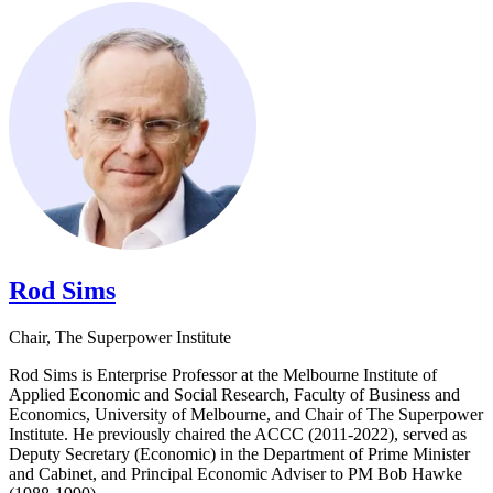
Rod Sims​​​​‌ ‍ ​‍​‍‌‍ ‌ ​‍‌‍‍‌‌‍‌ ‌‍‍‌‌‍ ‍​‍​‍​ ‍‍​‍​‍‌ ​ ‌‍​‌‌‍ ‍‌‍‍‌‌ ‌​‌ ‍‌​‍ ‍‌‍‍‌‌‍ ​‍​‍​‍ ​​‍​‍‌‍‍​‌ ​‍‌‍‌‌‌‍‌‍​‍​‍​ ‍‍​‍​‍‌‍‍​‌ ‌​‌ ‌​‌ ​​​ ‍‍​‍ ​‍ ‌‍ ​‌‍ ‌‍​ ‌‍​‌‌‍ ​‌‍‍​‌‍ ‌ ​ ‌ ‌​​ ‍‍​ ​ ​ ​ ​ ​ ​ ​ ​‍ ‌‍‍‌‌‍ ‍‌ ‌​‌‍‌‌‌‍ ‍‌ ‌​​‍ ‌‍‌‌‌‍‌​‌‍‍‌‌ ‌​​‍ ‌‍ ‌‌‍ ‌‍‌​‌‍‌‌​ ‌‌ ​​‌ ​‍‌‍‌‌‌ ​ ‌‍‌‌‌‍ ‍‌ ‌​‌‍​‌‌ ‌​‌‍‍‌‌‍ ‌‍ ‍​ ‍ ‌‍‍‌‌‍‌​​ ‌​ ‌‌​ ‍​​ ‌‌​ ​‍‌‍‌​​ ‍‌​ ‌‍​ ‍​​‍ ‌​ ‍​​ ‍‌‌‍​‍​ ‌ ​‍ ‌​ ‌​​ ‍​​ ‌​‌‍‌‍​‍ ‌‌‍​‍​ ​‍​ ‍​​ ‌‍​‍ ‌​ ‍‌​ ‌‌​ ​‌‌‍​ ‌‍​‌​ ​ ​ ‍​​ ​‍‌‍​ ​ ​‌​ ‌​​ ‍‌​ ‍ ‌ ‌​‌ ‍‌‌ ​​‌‍‌‌​ ‌‌‍​‌‌ ‌‌‌ ‌​‌‍‍​‌‍ ‌ ​‍​ ‍ ‌ ​​‌‍​‌‌ ‌​‌‍‍​​ ‌‌‍ ‍‌‍​‌‌‍ ‌‌‍‌‌​ ‌‍​‍‌‍​‌‌ ​ ‌‍‌‌‌‌‌‌‌ ​‍‌‍ ​​ ‌‌‍‍​‌ ‌​‌ ‌​‌ ​​​‍‌‌​ ​ ‌​​‌​‍‌‌​ ​‍‌​‌‍​‍‌‌​ ​‍‌​‌‍‌‍ ​‌‍ ‌‍​ ‌‍​‌‌‍ ​‌‍‍​‌‍ ‌ ​ ‌ ‌​​‍‌‌​ ​ ‌​​‌​ ​ ​ ​ ​ ​ ​ ​ ​‍‌‍‌‍‍‌‌‍‌​​ ‌​ ‌‌​ ‍​​ ‌‌​ ​‍‌‍‌​​ ‍‌​ ‌‍​ ‍​​‍ ‌​ ‍​​ ‍‌‌‍​‍​ ‌ ​‍ ‌​ ‌​​ ‍​​ ‌​‌‍‌‍​‍ ‌‌‍​‍​ ​‍​ ‍​​ ‌‍​‍ ‌​ ‍‌​ ‌‌​ ​‌‌‍​ ‌‍​‌​ ​ ​ ‍​​ ​‍‌‍​ ​ ​‌​ ‌​​ ‍‌​‍‌‍‌ ‌​‌ ‍‌‌ ​​‌‍‌‌​ ‌‌‍​‌‌ ‌‌‌ ‌​‌‍‍​‌‍ ‌ ​‍​‍‌‍‌ ​​‌‍​‌‌ ‌​‌‍‍​​ ‌‌‍ ‍‌‍​‌‌‍ ‌‌‍‌‌​‍‌‍‌ ​​‌‍‌‌‌ ​‍‌ ​ ‌ ​​‌‍‌‌‌‍​ ‌ ‌​‌‍‍‌‌ ‌‍‌‍‌‌​ ‌‌ ​​‌ ‌‌‌‍​‍‌‍ ​‌‍‍‌‌ ​ ‌‍‍​‌‍‌‌‌‍‌​​‍​‍‌ ‌
Chair​​​​‌ ‍ ​‍​‍‌‍ ‌ ​‍‌‍‍‌‌‍‌ ‌‍‍‌‌‍ ‍​‍​‍​ ‍‍​‍​‍‌ ​ ‌‍​‌‌‍ ‍‌‍‍‌‌ ‌​‌ ‍‌​‍ ‍‌‍‍‌‌‍ ​‍​‍​‍ ​​‍​‍‌‍‍​‌ ​‍‌‍‌‌‌‍‌‍​‍​‍​ ‍‍​‍​‍‌‍‍​‌ ‌​‌ ‌​‌ ​​​ ‍‍​‍ ​‍ ‌‍ ​‌‍ ‌‍​ ‌‍​‌‌‍ ​‌‍‍​‌‍ ‌ ​ ‌ ‌​​ ‍‍​ ​ ​ ​ ​ ​ ​ ​ ​‍ ‌‍‍‌‌‍ ‍‌ ‌​‌‍‌‌‌‍ ‍‌ ‌​​‍ ‌‍‌‌‌‍‌​‌‍‍‌‌ ‌​​‍ ‌‍ ‌‌‍ ‌‍‌​‌‍‌‌​ ‌‌ ​​‌ ​‍‌‍‌‌‌ ​ ‌‍‌‌‌‍ ‍‌ ‌​‌‍​‌‌ ‌​‌‍‍‌‌‍ ‌‍ ‍​ ‍ ‌‍‍‌‌‍‌​​ ‌​ ‌‌​ ‍​​ ‌‌​ ​‍‌‍‌​​ ‍‌​ ‌‍​ ‍​​‍ ‌​ ‍​​ ‍‌‌‍​‍​ ‌ ​‍ ‌​ ‌​​ ‍​​ ‌​‌‍‌‍​‍ ‌‌‍​‍​ ​‍​ ‍​​ ‌‍​‍ ‌​ ‍‌​ ‌‌​ ​‌‌‍​ ‌‍​‌​ ​ ​ ‍​​ ​‍‌‍​ ​ ​‌​ ‌​​ ‍‌​ ‍ ‌ ‌​‌ ‍‌‌ ​​‌‍‌‌​ ‌‌‍​‌‌ ‌‌‌ ‌​‌‍‍​‌‍ ‌ ​‍​ ‍ ‌ ​​‌‍​‌‌ ‌​‌‍‍​​ ‌‌ ‌​‌‍‍‌‌ ‌​‌‍ ​‌‍‌‌​ ‌‍​‍‌‍​‌‌ ​ ‌‍‌‌‌‌‌‌‌ ​‍‌‍ ​​ ‌‌‍‍​‌ ‌​‌ ‌​‌ ​​​‍‌‌​ ​ ‌​​‌​‍‌‌​ ​‍‌​‌‍​‍‌‌​ ​‍‌​‌‍‌‍ ​‌‍ ‌‍​ ‌‍​‌‌‍ ​‌‍‍​‌‍ ‌ ​ ‌ ‌​​‍‌‌​ ​ ‌​​‌​ ​ ​ ​ ​ ​ ​ ​ ​‍‌‍‌‍‍‌‌‍‌​​ ‌​ ‌‌​ ‍​​ ‌‌​ ​‍‌‍‌​​ ‍‌​ ‌‍​ ‍​​‍ ‌​ ‍​​ ‍‌‌‍​‍​ ‌ ​‍ ‌​ ‌​​ ‍​​ ‌​‌‍‌‍​‍ ‌‌‍​‍​ ​‍​ ‍​​ ‌‍​‍ ‌​ ‍‌​ ‌‌​ ​‌‌‍​ ‌‍​‌​ ​ ​ ‍​​ ​‍‌‍​ ​ ​‌​ ‌​​ ‍‌​‍‌‍‌ ‌​‌ ‍‌‌ ​​‌‍‌‌​ ‌‌‍​‌‌ ‌‌‌ ‌​‌‍‍​‌‍ ‌ ​‍​‍‌‍‌ ​​‌‍​‌‌ ‌​‌‍‍​​ ‌‌ ‌​‌‍‍‌‌ ‌​‌‍ ​‌‍‌‌​‍‌‍‌ ​​‌‍‌‌‌ ​‍‌ ​ ‌ ​​‌‍‌‌‌‍​ ‌ ‌​‌‍‍‌‌ ‌‍‌‍‌‌​ ‌‌ ​​‌ ‌‌‌‍​‍‌‍ ​‌‍‍‌‌ ​ ‌‍‍​‌‍‌‌‌‍‌​​‍​‍‌ ‌, The Superpower Institute​​​​‌ ‍ ​‍​‍‌‍ ‌ ​‍‌‍‍‌‌‍‌ ‌‍‍‌‌‍ ‍​‍​‍​ ‍‍​‍​‍‌ ​ ‌‍​‌‌‍ ‍‌‍‍‌‌ ‌​‌ ‍‌​‍ ‍‌‍‍‌‌‍ ​‍​‍​‍ ​​‍​‍‌‍‍​‌ ​‍‌‍‌‌‌‍‌‍​‍​‍​ ‍‍​‍​‍‌‍‍​‌ ‌​‌ ‌​‌ ​​​ ‍‍​‍ ​‍ ‌‍ ​‌‍ ‌‍​ ‌‍​‌‌‍ ​‌‍‍​‌‍ ‌ ​ ‌ ‌​​ ‍‍​ ​ ​ ​ ​ ​ ​ ​ ​‍ ‌‍‍‌‌‍ ‍‌ ‌​‌‍‌‌‌‍ ‍‌ ‌​​‍ ‌‍‌‌‌‍‌​‌‍‍‌‌ ‌​​‍ ‌‍ ‌‌‍ ‌‍‌​‌‍‌‌​ ‌‌ ​​‌ ​‍‌‍‌‌‌ ​ ‌‍‌‌‌‍ ‍‌ ‌​‌‍​‌‌ ‌​‌‍‍‌‌‍ ‌‍ ‍​ ‍ ‌‍‍‌‌‍‌​​ ‌​ ‍​‌‍​ ​ ‍​​ ‍​​ ‍‌​ ‌‍‌‍‌‌‌‍​‍​‍ ‌​ ‌‌​ ​​​ ‌​‌‍​ ​‍ ‌​ ‌​​ ​‌​ ​ ‌‍‌‍​‍ ‌‌‍​‌​ ‍‌‌‍​ ‌‍​‍​‍ ‌‌‍‌‌‌‍‌‌​ ‍​‌‍​‌​ ​‌​ ‌‍​ ‍‌​ ‍‌​ ​​​ ​​​ ‍‌​ ​ ​ ‍ ‌ ‌​‌ ‍‌‌ ​​‌‍‌‌​ ‌‌‍ ‌ ​‍‌‍‌ ‌‍​‌‌‍ ‍‌‍‍‌‌ ​ ‌‍​‌‌ ‌​‌‍‍‌‌‍ ‌‍ ‍​ ‍ ‌ ​​‌‍​‌‌ ‌​‌‍‍​​ ‌‌‍ ‍‌‍​‌‌‍ ‌‌‍‌‌​ ‌‍​‍‌‍​‌‌ ​ ‌‍‌‌‌‌‌‌‌ ​‍‌‍ ​​ ‌‌‍‍​‌ ‌​‌ ‌​‌ ​​​‍‌‌​ ​ ‌​​‌​‍‌‌​ ​‍‌​‌‍​‍‌‌​ ​‍‌​‌‍‌‍ ​‌‍ ‌‍​ ‌‍​‌‌‍ ​‌‍‍​‌‍ ‌ ​ ‌ ‌​​‍‌‌​ ​ ‌​​‌​ ​ ​ ​ ​ ​ ​ ​ ​‍‌‍‌‍‍‌‌‍‌​​ ‌​ ‍​‌‍​ ​ ‍​​ ‍​​ ‍‌​ ‌‍‌‍‌‌‌‍​‍​‍ ‌​ ‌‌​ ​​​ ‌​‌‍​ ​‍ ‌​ ‌​​ ​‌​ ​ ‌‍‌‍​‍ ‌‌‍​‌​ ‍‌‌‍​ ‌‍​‍​‍ ‌‌‍‌‌‌‍‌‌​ ‍​‌‍​‌​ ​‌​ ‌‍​ ‍‌​ ‍‌​ ​​​ ​​​ ‍‌​ ​ ​‍‌‍‌ ‌​‌ ‍‌‌ ​​‌‍‌‌​ ‌‌‍ ‌ ​‍‌‍‌ ‌‍​‌‌‍ ‍‌‍‍‌‌ ​ ‌‍​‌‌ ‌​‌‍‍‌‌‍ ‌‍ ‍​‍‌‍‌ ​​‌‍​‌‌ ‌​‌‍‍​​ ‌‌‍ ‍‌‍​‌‌‍ ‌‌‍‌‌​‍‌‍‌ ​​‌‍‌‌‌ ​‍‌ ​ ‌ ​​‌‍‌‌‌‍​ ‌ ‌​‌‍‍‌‌ ‌‍‌‍‌‌​ ‌‌ ​​‌ ‌‌‌‍​‍‌‍ ​‌‍‍‌‌ ​ ‌‍‍​‌‍‌‌‌‍‌​​‍​‍‌ ‌
Rod Sims is Enterprise Professor at the Melbourne Institute of
Applied Economic and Social Research, Faculty of Business and
Economics, University of Melbourne, and Chair of The Superpower
Institute. He previously chaired the ACCC (2011-2022), served as
Deputy Secretary (Economic) in the Department of Prime Minister
and Cabinet, and Principal Economic Adviser to PM Bob Hawke