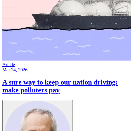
Article
Mar 24, 2026
A sure way to keep our nation driving:
make polluters pay​​​​‌ ‍ ​‍​‍‌‍ ‌ ​‍‌‍‍‌‌‍‌ ‌‍‍‌‌‍ ‍​‍​‍​ ‍‍​‍​‍‌ ​ ‌‍​‌‌‍ ‍‌‍‍‌‌ ‌​‌ ‍‌​‍ ‍‌‍‍‌‌‍ ​‍​‍​‍ ​​‍​‍‌‍‍​‌ ​‍‌‍‌‌‌‍‌‍​‍​‍​ ‍‍​‍​‍‌‍‍​‌ ‌​‌ ‌​‌ ​​​ ‍‍​‍ ​‍ ‌‍ ​‌‍ ‌‍​ ‌‍​‌‌‍ ​‌‍‍​‌‍ ‌ ​ ‌ ‌​​ ‍‍​ ​ ​ ​ ​ ​ ​ ​ ​‍ ‌‍‍‌‌‍ ‍‌ ‌​‌‍‌‌‌‍ ‍‌ ‌​​‍ ‌‍‌‌‌‍‌​‌‍‍‌‌ ‌​​‍ ‌‍ ‌‌‍ ‌‍‌​‌‍‌‌​ ‌‌ ​​‌ ​‍‌‍‌‌‌ ​ ‌‍‌‌‌‍ ‍‌ ‌​‌‍​‌‌ ‌​‌‍‍‌‌‍ ‌‍ ‍​ ‍ ‌‍‍‌‌‍‌​​ ‌​ ‌‍​ ‍‌‌‍‌‌​ ‍​​ ‍‌‌‍​‍‌‍​‌​ ‌‌​‍ ‌‌‍​ ‌‍​ ​ ‌‌​ ​‌​‍ ‌​ ‌​‌‍‌‌​ ‍‌​ ​ ​‍ ‌‌‍​‌​ ‌​​ ​‍​ ‌‍​‍ ‌‌‍‌​‌‍​‍‌‍‌‍​ ‌​​ ‌ ​ ‌‌​ ‌‌​ ‌‍​ ​ ​ ​ ​ ​‍​ ‍​​ ‍ ‌ ‌​‌ ‍‌‌ ​​‌‍‌‌​ ‌‌‍ ‍‌‍‌‌‌ ‌ ‌ ​ ​ ‍ ‌ ​​‌‍​‌‌ ‌​‌‍‍​​ ‌‌ ‌​‌‍‍‌‌ ‌​‌‍ ​‌‍‌‌​ ‌‍​‍‌‍​‌‌ ​ ‌‍‌‌‌‌‌‌‌ ​‍‌‍ ​​ ‌‌‍‍​‌ ‌​‌ ‌​‌ ​​​‍‌‌​ ​ ‌​​‌​‍‌‌​ ​‍‌​‌‍​‍‌‌​ ​‍‌​‌‍‌‍ ​‌‍ ‌‍​ ‌‍​‌‌‍ ​‌‍‍​‌‍ ‌ ​ ‌ ‌​​‍‌‌​ ​ ‌​​‌​ ​ ​ ​ ​ ​ ​ ​ ​‍‌‍‌‍‍‌‌‍‌​​ ‌​ ‌‍​ ‍‌‌‍‌‌​ ‍​​ ‍‌‌‍​‍‌‍​‌​ ‌‌​‍ ‌‌‍​ ‌‍​ ​ ‌‌​ ​‌​‍ ‌​ ‌​‌‍‌‌​ ‍‌​ ​ ​‍ ‌‌‍​‌​ ‌​​ ​‍​ ‌‍​‍ ‌‌‍‌​‌‍​‍‌‍‌‍​ ‌​​ ‌ ​ ‌‌​ ‌‌​ ‌‍​ ​ ​ ​ ​ ​‍​ ‍​​‍‌‍‌ ‌​‌ ‍‌‌ ​​‌‍‌‌​ ‌‌‍ ‍‌‍‌‌‌ ‌ ‌ ​ ​‍‌‍‌ ​​‌‍​‌‌ ‌​‌‍‍​​ ‌‌ ‌​‌‍‍‌‌ ‌​‌‍ ​‌‍‌‌​‍‌‍‌ ​​‌‍‌‌‌ ​‍‌ ​ ‌ ​​‌‍‌‌‌‍​ ‌ ‌​‌‍‍‌‌ ‌‍‌‍‌‌​ ‌‌ ​​‌ ‌‌‌‍​‍‌‍ ​‌‍‍‌‌ ​ ‌‍‍​‌‍‌‌‌‍‌​​‍​‍‌ ‌