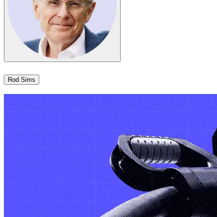
Rod Sims​​​​‌ ‍ ​‍​‍‌‍ ‌ ​‍‌‍‍‌‌‍‌ ‌‍‍‌‌‍ ‍​‍​‍​ ‍‍​‍​‍‌ ​ ‌‍​‌‌‍ ‍‌‍‍‌‌ ‌​‌ ‍‌​‍ ‍‌‍‍‌‌‍ ​‍​‍​‍ ​​‍​‍‌‍‍​‌ ​‍‌‍‌‌‌‍‌‍​‍​‍​ ‍‍​‍​‍‌‍‍​‌ ‌​‌ ‌​‌ ​​​ ‍‍​‍ ​‍ ‌‍ ​‌‍ ‌‍​ ‌‍​‌‌‍ ​‌‍‍​‌‍ ‌ ​ ‌ ‌​​ ‍‍​ ​ ​ ​ ​ ​ ​ ​ ​‍ ‌‍‍‌‌‍ ‍‌ ‌​‌‍‌‌‌‍ ‍‌ ‌​​‍ ‌‍‌‌‌‍‌​‌‍‍‌‌ ‌​​‍ ‌‍ ‌‌‍ ‌‍‌​‌‍‌‌​ ‌‌ ​​‌ ​‍‌‍‌‌‌ ​ ‌‍‌‌‌‍ ‍‌ ‌​‌‍​‌‌ ‌​‌‍‍‌‌‍ ‌‍ ‍​ ‍ ‌‍‍‌‌‍‌​​ ‌​ ‌‌​ ‍​​ ‌‌​ ​‍‌‍‌​​ ‍‌​ ‌‍​ ‍​​‍ ‌​ ‍​​ ‍‌‌‍​‍​ ‌ ​‍ ‌​ ‌​​ ‍​​ ‌​‌‍‌‍​‍ ‌‌‍​‍​ ​‍​ ‍​​ ‌‍​‍ ‌​ ‍‌​ ‌‌​ ​‌‌‍​ ‌‍​‌​ ​ ​ ‍​​ ​‍‌‍​ ​ ​‌​ ‌​​ ‍‌​ ‍ ‌ ‌​‌ ‍‌‌ ​​‌‍‌‌​ ‌‌‍​‌‌ ‌‌‌ ‌​‌‍‍​‌‍ ‌ ​‍​ ‍ ‌ ​​‌‍​‌‌ ‌​‌‍‍​​ ‌‌‍ ‍‌‍​‌‌‍ ‌‌‍‌‌​ ‌‍​‍‌‍​‌‌ ​ ‌‍‌‌‌‌‌‌‌ ​‍‌‍ ​​ ‌‌‍‍​‌ ‌​‌ ‌​‌ ​​​‍‌‌​ ​ ‌​​‌​‍‌‌​ ​‍‌​‌‍​‍‌‌​ ​‍‌​‌‍‌‍ ​‌‍ ‌‍​ ‌‍​‌‌‍ ​‌‍‍​‌‍ ‌ ​ ‌ ‌​​‍‌‌​ ​ ‌​​‌​ ​ ​ ​ ​ ​ ​ ​ ​‍‌‍‌‍‍‌‌‍‌​​ ‌​ ‌‌​ ‍​​ ‌‌​ ​‍‌‍‌​​ ‍‌​ ‌‍​ ‍​​‍ ‌​ ‍​​ ‍‌‌‍​‍​ ‌ ​‍ ‌​ ‌​​ ‍​​ ‌​‌‍‌‍​‍ ‌‌‍​‍​ ​‍​ ‍​​ ‌‍​‍ ‌​ ‍‌​ ‌‌​ ​‌‌‍​ ‌‍​‌​ ​ ​ ‍​​ ​‍‌‍​ ​ ​‌​ ‌​​ ‍‌​‍‌‍‌ ‌​‌ ‍‌‌ ​​‌‍‌‌​ ‌‌‍​‌‌ ‌‌‌ ‌​‌‍‍​‌‍ ‌ ​‍​‍‌‍‌ ​​‌‍​‌‌ ‌​‌‍‍​​ ‌‌‍ ‍‌‍​‌‌‍ ‌‌‍‌‌​‍‌‍‌ ​​‌‍‌‌‌ ​‍‌ ​ ‌ ​​‌‍‌‌‌‍​ ‌ ‌​‌‍‍‌‌ ‌‍‌‍‌‌​ ‌‌ ​​‌ ‌‌‌‍​‍‌‍ ​‌‍‍‌‌ ​ ‌‍‍​‌‍‌‌‌‍‌​​‍​‍‌ ‌