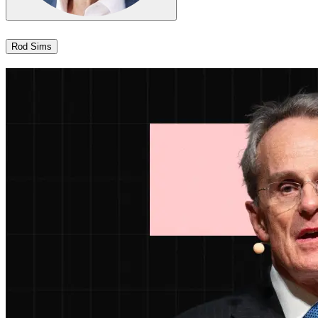
Rod Sims​​​​‌ ‍ ​‍​‍‌‍ ‌ ​‍‌‍‍‌‌‍‌ ‌‍‍‌‌‍ ‍​‍​‍​ ‍‍​‍​‍‌ ​ ‌‍​‌‌‍ ‍‌‍‍‌‌ ‌​‌ ‍‌​‍ ‍‌‍‍‌‌‍ ​‍​‍​‍ ​​‍​‍‌‍‍​‌ ​‍‌‍‌‌‌‍‌‍​‍​‍​ ‍‍​‍​‍‌‍‍​‌ ‌​‌ ‌​‌ ​​​ ‍‍​‍ ​‍ ‌‍ ​‌‍ ‌‍​ ‌‍​‌‌‍ ​‌‍‍​‌‍ ‌ ​ ‌ ‌​​ ‍‍​ ​ ​ ​ ​ ​ ​ ​ ​‍ ‌‍‍‌‌‍ ‍‌ ‌​‌‍‌‌‌‍ ‍‌ ‌​​‍ ‌‍‌‌‌‍‌​‌‍‍‌‌ ‌​​‍ ‌‍ ‌‌‍ ‌‍‌​‌‍‌‌​ ‌‌ ​​‌ ​‍‌‍‌‌‌ ​ ‌‍‌‌‌‍ ‍‌ ‌​‌‍​‌‌ ‌​‌‍‍‌‌‍ ‌‍ ‍​ ‍ ‌‍‍‌‌‍‌​​ ‌​ ‌‌​ ‍​​ ‌‌​ ​‍‌‍‌​​ ‍‌​ ‌‍​ ‍​​‍ ‌​ ‍​​ ‍‌‌‍​‍​ ‌ ​‍ ‌​ ‌​​ ‍​​ ‌​‌‍‌‍​‍ ‌‌‍​‍​ ​‍​ ‍​​ ‌‍​‍ ‌​ ‍‌​ ‌‌​ ​‌‌‍​ ‌‍​‌​ ​ ​ ‍​​ ​‍‌‍​ ​ ​‌​ ‌​​ ‍‌​ ‍ ‌ ‌​‌ ‍‌‌ ​​‌‍‌‌​ ‌‌‍​‌‌ ‌‌‌ ‌​‌‍‍​‌‍ ‌ ​‍​ ‍ ‌ ​​‌‍​‌‌ ‌​‌‍‍​​ ‌‌‍ ‍‌‍​‌‌‍ ‌‌‍‌‌​ ‌‍​‍‌‍​‌‌ ​ ‌‍‌‌‌‌‌‌‌ ​‍‌‍ ​​ ‌‌‍‍​‌ ‌​‌ ‌​‌ ​​​‍‌‌​ ​ ‌​​‌​‍‌‌​ ​‍‌​‌‍​‍‌‌​ ​‍‌​‌‍‌‍ ​‌‍ ‌‍​ ‌‍​‌‌‍ ​‌‍‍​‌‍ ‌ ​ ‌ ‌​​‍‌‌​ ​ ‌​​‌​ ​ ​ ​ ​ ​ ​ ​ ​‍‌‍‌‍‍‌‌‍‌​​ ‌​ ‌‌​ ‍​​ ‌‌​ ​‍‌‍‌​​ ‍‌​ ‌‍​ ‍​​‍ ‌​ ‍​​ ‍‌‌‍​‍​ ‌ ​‍ ‌​ ‌​​ ‍​​ ‌​‌‍‌‍​‍ ‌‌‍​‍​ ​‍​ ‍​​ ‌‍​‍ ‌​ ‍‌​ ‌‌​ ​‌‌‍​ ‌‍​‌​ ​ ​ ‍​​ ​‍‌‍​ ​ ​‌​ ‌​​ ‍‌​‍‌‍‌ ‌​‌ ‍‌‌ ​​‌‍‌‌​ ‌‌‍​‌‌ ‌‌‌ ‌​‌‍‍​‌‍ ‌ ​‍​‍‌‍‌ ​​‌‍​‌‌ ‌​‌‍‍​​ ‌‌‍ ‍‌‍​‌‌‍ ‌‌‍‌‌​‍‌‍‌ ​​‌‍‌‌‌ ​‍‌ ​ ‌ ​​‌‍‌‌‌‍​ ‌ ‌​‌‍‍‌‌ ‌‍‌‍‌‌​ ‌‌ ​​‌ ‌‌‌‍​‍‌‍ ​‌‍‍‌‌ ​ ‌‍‍​‌‍‌‌‌‍‌​​‍​‍‌ ‌