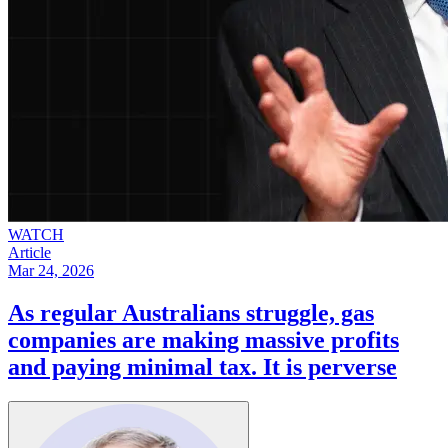
WATCH
Article
Mar 24, 2026
As regular Australians struggle, gas
companies are making massive profits
and paying minimal tax. It is perverse​​​​‌ ‍ ​‍​‍‌‍ ‌ ​‍‌‍‍‌‌‍‌ ‌‍‍‌‌‍ ‍​‍​‍​ ‍‍​‍​‍‌ ​ ‌‍​‌‌‍ ‍‌‍‍‌‌ ‌​‌ ‍‌​‍ ‍‌‍‍‌‌‍ ​‍​‍​‍ ​​‍​‍‌‍‍​‌ ​‍‌‍‌‌‌‍‌‍​‍​‍​ ‍‍​‍​‍‌‍‍​‌ ‌​‌ ‌​‌ ​​​ ‍‍​‍ ​‍ ‌‍ ​‌‍ ‌‍​ ‌‍​‌‌‍ ​‌‍‍​‌‍ ‌ ​ ‌ ‌​​ ‍‍​ ​ ​ ​ ​ ​ ​ ​ ​‍ ‌‍‍‌‌‍ ‍‌ ‌​‌‍‌‌‌‍ ‍‌ ‌​​‍ ‌‍‌‌‌‍‌​‌‍‍‌‌ ‌​​‍ ‌‍ ‌‌‍ ‌‍‌​‌‍‌‌​ ‌‌ ​​‌ ​‍‌‍‌‌‌ ​ ‌‍‌‌‌‍ ‍‌ ‌​‌‍​‌‌ ‌​‌‍‍‌‌‍ ‌‍ ‍​ ‍ ‌‍‍‌‌‍‌​​ ‌​ ​​​ ​‍‌‍​ ​ ‌ ‌‍‌​​ ‌‍‌‍​ ​ ‍‌​‍ ‌​ ‌​‌‍‌‍​ ​​​ ‌‌​‍ ‌​ ‌​​ ​‌​ ‌‍​ ‌ ​‍ ‌‌‍​‍‌‍​‍​ ‌‌​ ‌‍​‍ ‌‌‍​‍​ ​‍​ ​‌‌‍‌‍‌‍​‌‌‍​ ​ ‌‍‌‍‌‍‌‍​‍​ ​‍​ ‌‍​ ​​​ ‍ ‌ ‌​‌ ‍‌‌ ​​‌‍‌‌​ ‌‌‍ ‍‌‍‌‌‌ ‌ ‌ ​ ​ ‍ ‌ ​​‌‍​‌‌ ‌​‌‍‍​​ ‌‌ ‌​‌‍‍‌‌ ‌​‌‍ ​‌‍‌‌​ ‌‍​‍‌‍​‌‌ ​ ‌‍‌‌‌‌‌‌‌ ​‍‌‍ ​​ ‌‌‍‍​‌ ‌​‌ ‌​‌ ​​​‍‌‌​ ​ ‌​​‌​‍‌‌​ ​‍‌​‌‍​‍‌‌​ ​‍‌​‌‍‌‍ ​‌‍ ‌‍​ ‌‍​‌‌‍ ​‌‍‍​‌‍ ‌ ​ ‌ ‌​​‍‌‌​ ​ ‌​​‌​ ​ ​ ​ ​ ​ ​ ​ ​‍‌‍‌‍‍‌‌‍‌​​ ‌​ ​​​ ​‍‌‍​ ​ ‌ ‌‍‌​​ ‌‍‌‍​ ​ ‍‌​‍ ‌​ ‌​‌‍‌‍​ ​​​ ‌‌​‍ ‌​ ‌​​ ​‌​ ‌‍​ ‌ ​‍ ‌‌‍​‍‌‍​‍​ ‌‌​ ‌‍​‍ ‌‌‍​‍​ ​‍​ ​‌‌‍‌‍‌‍​‌‌‍​ ​ ‌‍‌‍‌‍‌‍​‍​ ​‍​ ‌‍​ ​​​‍‌‍‌ ‌​‌ ‍‌‌ ​​‌‍‌‌​ ‌‌‍ ‍‌‍‌‌‌ ‌ ‌ ​ ​‍‌‍‌ ​​‌‍​‌‌ ‌​‌‍‍​​ ‌‌ ‌​‌‍‍‌‌ ‌​‌‍ ​‌‍‌‌​‍‌‍‌ ​​‌‍‌‌‌ ​‍‌ ​ ‌ ​​‌‍‌‌‌‍​ ‌ ‌​‌‍‍‌‌ ‌‍‌‍‌‌​ ‌‌ ​​‌ ‌‌‌‍​‍‌‍ ​‌‍‍‌‌ ​ ‌‍‍​‌‍‌‌‌‍‌​​‍​‍‌ ‌