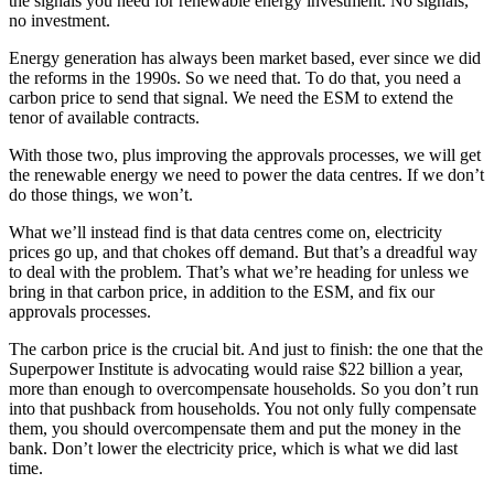
the signals you need for renewable energy investment. No signals,
no investment.​​​​‌ ‍ ​‍​‍‌‍ ‌ ​‍‌‍‍‌‌‍‌ ‌‍‍‌‌‍ ‍​‍​‍​ ‍‍​‍​‍‌ ​ ‌‍​‌‌‍ ‍‌‍‍‌‌ ‌​‌ ‍‌​‍ ‍‌‍‍‌‌‍ ​‍​‍​‍ ​​‍​‍‌‍‍​‌ ​‍‌‍‌‌‌‍‌‍​‍​‍​ ‍‍​‍​‍‌‍‍​‌ ‌​‌ ‌​‌ ​​​ ‍‍​‍ ​‍ ‌‍ ​‌‍ ‌‍​ ‌‍​‌‌‍ ​‌‍‍​‌‍ ‌ ​ ‌ ‌​​ ‍‍​ ​ ​ ​ ​ ​ ​ ​ ​‍ ‌‍‍‌‌‍ ‍‌ ‌​‌‍‌‌‌‍ ‍‌ ‌​​‍ ‌‍‌‌‌‍‌​‌‍‍‌‌ ‌​​‍ ‌‍ ‌‌‍ ‌‍‌​‌‍‌‌​ ‌‌ ​​‌ ​‍‌‍‌‌‌ ​ ‌‍‌‌‌‍ ‍‌ ‌​‌‍​‌‌ ‌​‌‍‍‌‌‍ ‌‍ ‍​ ‍ ‌‍‍‌‌‍‌​​ ‌​ ‌ ​ ​‍‌‍‌‍‌‍‌‌​ ​ ​ ‌​​ ‍​​ ‍‌​‍ ‌​ ‌‌​ ‌‌‌‍‌‌​ ‍​​‍ ‌​ ‌​​ ‌‌​ ‌ ​ ‌ ​‍ ‌​ ‍‌‌‍​‌​ ‌‌‌‍‌‍​‍ ‌​ ‍​​ ​​​ ‌​​ ​‍​ ‍​‌‍‌‍​ ‍‌​ ​‍‌‍​‌​ ​‍​ ‌​​ ‍​​ ‍ ‌ ‌​‌ ‍‌‌ ​​‌‍‌‌​ ‌‌‍ ‍‌‍‌‌‌ ‌ ‌ ​ ​ ‍ ‌ ​​‌‍​‌‌ ‌​‌‍‍​​ ‌‌‍​ ‌‍ ‌‍ ‍‌ ‌​‌‍‌‌‌‍ ‍‌ ‌​​‍‌‌​ ‌‌‌​​‍‌‌ ‌‍‍ ‌‍‌‌‌ ‍‌​‍‌‌​ ​ ‌​‌​​‍‌‌​ ​ ‌​‌​​‍‌‌​ ​‍​ ​‍​ ‌‍​ ​‍‌‍​‍​ ‌ ​ ​‍​ ​ ​ ‌‍‌‍‌‌​ ‌‍​ ‍‌​ ‍‌‌‍‌​​‍‌‌​ ​‍​ ​‍​‍‌‌​ ‌‌‌​‌​​‍ ‍‌‍​ ‌‍‍​‌‍‍‌‌‍ ​‌‍‌​‌ ​‍‌‍‌‌‌‍ ‍​‍‌‌​ ‌‌‌​​‍‌‌ ‌‍‍ ‌‍‌‌‌ ‍‌​‍‌‌​ ​ ‌​‌​​‍‌‌​ ​ ‌​‌​​‍‌‌​ ​‍​ ​‍‌‍​‌‌‍​ ‌‍‌‍‌‍‌‌‌‍​ ‌‍‌​​ ​​‌‍​ ‌‍‌​​ ‍‌‌‍‌‍​ ‌​​‍‌‌​ ​‍​ ​‍​‍‌‌​ ‌‌‌​‌​​‍ ‍‌ ‌​‌‍‌‌‌ ‍​‌ ‌​​ ‌‍​‍‌‍​‌‌ ​ ‌‍‌‌‌‌‌‌‌ ​‍‌‍ ​​ ‌‌‍‍​‌ ‌​‌ ‌​‌ ​​​‍‌‌​ ​ ‌​​‌​‍‌‌​ ​‍‌​‌‍​‍‌‌​ ​‍‌​‌‍‌‍ ​‌‍ ‌‍​ ‌‍​‌‌‍ ​‌‍‍​‌‍ ‌ ​ ‌ ‌​​‍‌‌​ ​ ‌​​‌​ ​ ​ ​ ​ ​ ​ ​ ​‍‌‍‌‍‍‌‌‍‌​​ ‌​ ‌ ​ ​‍‌‍‌‍‌‍‌‌​ ​ ​ ‌​​ ‍​​ ‍‌​‍ ‌​ ‌‌​ ‌‌‌‍‌‌​ ‍​​‍ ‌​ ‌​​ ‌‌​ ‌ ​ ‌ ​‍ ‌​ ‍‌‌‍​‌​ ‌‌‌‍‌‍​‍ ‌​ ‍​​ ​​​ ‌​​ ​‍​ ‍​‌‍‌‍​ ‍‌​ ​‍‌‍​‌​ ​‍​ ‌​​ ‍​​‍‌‍‌ ‌​‌ ‍‌‌ ​​‌‍‌‌​ ‌‌‍ ‍‌‍‌‌‌ ‌ ‌ ​ ​‍‌‍‌ ​​‌‍​‌‌ ‌​‌‍‍​​ ‌‌‍​ ‌‍ ‌‍ ‍‌ ‌​‌‍‌‌‌‍ ‍‌ ‌​​‍‌‌​ ‌‌‌​​‍‌‌ ‌‍‍ ‌‍‌‌‌ ‍‌​‍‌‌​ ​ ‌​‌​​‍‌‌​ ​ ‌​‌​​‍‌‌​ ​‍​ ​‍​ ‌‍​ ​‍‌‍​‍​ ‌ ​ ​‍​ ​ ​ ‌‍‌‍‌‌​ ‌‍​ ‍‌​ ‍‌‌‍‌​​‍‌‌​ ​‍​ ​‍​‍‌‌​ ‌‌‌​‌​​‍ ‍‌‍​ ‌‍‍​‌‍‍‌‌‍ ​‌‍‌​‌ ​‍‌‍‌‌‌‍ ‍​‍‌‌​ ‌‌‌​​‍‌‌ ‌‍‍ ‌‍‌‌‌ ‍‌​‍‌‌​ ​ ‌​‌​​‍‌‌​ ​ ‌​‌​​‍‌‌​ ​‍​ ​‍‌‍​‌‌‍​ ‌‍‌‍‌‍‌‌‌‍​ ‌‍‌​​ ​​‌‍​ ‌‍‌​​ ‍‌‌‍‌‍​ ‌​​‍‌‌​ ​‍​ ​‍​‍‌‌​ ‌‌‌​‌​​‍ ‍‌ ‌​‌‍‌‌‌ ‍​‌ ‌​​‍‌‍‌ ​​‌‍‌‌‌ ​‍‌ ​ ‌ ​​‌‍‌‌‌‍​ ‌ ‌​‌‍‍‌‌ ‌‍‌‍‌‌​ ‌‌ ​​‌ ‌‌‌‍​‍‌‍ ​‌‍‍‌‌ ​ ‌‍‍​‌‍‌‌‌‍‌​​‍​‍‌ ‌
Energy generation has always been market based, ever since we did
the reforms in the 1990s. So we need that. To do that, you need a
carbon price to send that signal. We need the ESM to extend the
tenor of available contracts.​​​​‌ ‍ ​‍​‍‌‍ ‌ ​‍‌‍‍‌‌‍‌ ‌‍‍‌‌‍ ‍​‍​‍​ ‍‍​‍​‍‌ ​ ‌‍​‌‌‍ ‍‌‍‍‌‌ ‌​‌ ‍‌​‍ ‍‌‍‍‌‌‍ ​‍​‍​‍ ​​‍​‍‌‍‍​‌ ​‍‌‍‌‌‌‍‌‍​‍​‍​ ‍‍​‍​‍‌‍‍​‌ ‌​‌ ‌​‌ ​​​ ‍‍​‍ ​‍ ‌‍ ​‌‍ ‌‍​ ‌‍​‌‌‍ ​‌‍‍​‌‍ ‌ ​ ‌ ‌​​ ‍‍​ ​ ​ ​ ​ ​ ​ ​ ​‍ ‌‍‍‌‌‍ ‍‌ ‌​‌‍‌‌‌‍ ‍‌ ‌​​‍ ‌‍‌‌‌‍‌​‌‍‍‌‌ ‌​​‍ ‌‍ ‌‌‍ ‌‍‌​‌‍‌‌​ ‌‌ ​​‌ ​‍‌‍‌‌‌ ​ ‌‍‌‌‌‍ ‍‌ ‌​‌‍​‌‌ ‌​‌‍‍‌‌‍ ‌‍ ‍​ ‍ ‌‍‍‌‌‍‌​​ ‌​ ‌ ​ ​‍‌‍‌‍‌‍‌‌​ ​ ​ ‌​​ ‍​​ ‍‌​‍ ‌​ ‌‌​ ‌‌‌‍‌‌​ ‍​​‍ ‌​ ‌​​ ‌‌​ ‌ ​ ‌ ​‍ ‌​ ‍‌‌‍​‌​ ‌‌‌‍‌‍​‍ ‌​ ‍​​ ​​​ ‌​​ ​‍​ ‍​‌‍‌‍​ ‍‌​ ​‍‌‍​‌​ ​‍​ ‌​​ ‍​​ ‍ ‌ ‌​‌ ‍‌‌ ​​‌‍‌‌​ ‌‌‍ ‍‌‍‌‌‌ ‌ ‌ ​ ​ ‍ ‌ ​​‌‍​‌‌ ‌​‌‍‍​​ ‌‌‍​ ‌‍ ‌‍ ‍‌ ‌​‌‍‌‌‌‍ ‍‌ ‌​​‍‌‌​ ‌‌‌​​‍‌‌ ‌‍‍ ‌‍‌‌‌ ‍‌​‍‌‌​ ​ ‌​‌​​‍‌‌​ ​ ‌​‌​​‍‌‌​ ​‍​ ​‍​ ‌ ​ ​ ‌‍​‍‌‍‌​​ ​​​ ‌ ‌‍​ ​ ‌‌​ ​‍‌‍‌‍​ ​​​ ‍‌​‍‌‌​ ​‍​ ​‍​‍‌‌​ ‌‌‌​‌​​‍ ‍‌‍​ ‌‍‍​‌‍‍‌‌‍ ​‌‍‌​‌ ​‍‌‍‌‌‌‍ ‍​‍‌‌​ ‌‌‌​​‍‌‌ ‌‍‍ ‌‍‌‌‌ ‍‌​‍‌‌​ ​ ‌​‌​​‍‌‌​ ​ ‌​‌​​‍‌‌​ ​‍​ ​‍​ ‍‌‌‍​‍‌‍‌‌​ ‌‍​ ‌ ‌‍​ ‌‍‌‍​ ​​‌‍‌​​ ‌‍​ ​‌​ ​‌​‍‌‌​ ​‍​ ​‍​‍‌‌​ ‌‌‌​‌​​‍ ‍‌ ‌​‌‍‌‌‌ ‍​‌ ‌​​ ‌‍​‍‌‍​‌‌ ​ ‌‍‌‌‌‌‌‌‌ ​‍‌‍ ​​ ‌‌‍‍​‌ ‌​‌ ‌​‌ ​​​‍‌‌​ ​ ‌​​‌​‍‌‌​ ​‍‌​‌‍​‍‌‌​ ​‍‌​‌‍‌‍ ​‌‍ ‌‍​ ‌‍​‌‌‍ ​‌‍‍​‌‍ ‌ ​ ‌ ‌​​‍‌‌​ ​ ‌​​‌​ ​ ​ ​ ​ ​ ​ ​ ​‍‌‍‌‍‍‌‌‍‌​​ ‌​ ‌ ​ ​‍‌‍‌‍‌‍‌‌​ ​ ​ ‌​​ ‍​​ ‍‌​‍ ‌​ ‌‌​ ‌‌‌‍‌‌​ ‍​​‍ ‌​ ‌​​ ‌‌​ ‌ ​ ‌ ​‍ ‌​ ‍‌‌‍​‌​ ‌‌‌‍‌‍​‍ ‌​ ‍​​ ​​​ ‌​​ ​‍​ ‍​‌‍‌‍​ ‍‌​ ​‍‌‍​‌​ ​‍​ ‌​​ ‍​​‍‌‍‌ ‌​‌ ‍‌‌ ​​‌‍‌‌​ ‌‌‍ ‍‌‍‌‌‌ ‌ ‌ ​ ​‍‌‍‌ ​​‌‍​‌‌ ‌​‌‍‍​​ ‌‌‍​ ‌‍ ‌‍ ‍‌ ‌​‌‍‌‌‌‍ ‍‌ ‌​​‍‌‌​ ‌‌‌​​‍‌‌ ‌‍‍ ‌‍‌‌‌ ‍‌​‍‌‌​ ​ ‌​‌​​‍‌‌​ ​ ‌​‌​​‍‌‌​ ​‍​ ​‍​ ‌ ​ ​ ‌‍​‍‌‍‌​​ ​​​ ‌ ‌‍​ ​ ‌‌​ ​‍‌‍‌‍​ ​​​ ‍‌​‍‌‌​ ​‍​ ​‍​‍‌‌​ ‌‌‌​‌​​‍ ‍‌‍​ ‌‍‍​‌‍‍‌‌‍ ​‌‍‌​‌ ​‍‌‍‌‌‌‍ ‍​‍‌‌​ ‌‌‌​​‍‌‌ ‌‍‍ ‌‍‌‌‌ ‍‌​‍‌‌​ ​ ‌​‌​​‍‌‌​ ​ ‌​‌​​‍‌‌​ ​‍​ ​‍​ ‍‌‌‍​‍‌‍‌‌​ ‌‍​ ‌ ‌‍​ ‌‍‌‍​ ​​‌‍‌​​ ‌‍​ ​‌​ ​‌​‍‌‌​ ​‍​ ​‍​‍‌‌​ ‌‌‌​‌​​‍ ‍‌ ‌​‌‍‌‌‌ ‍​‌ ‌​​‍‌‍‌ ​​‌‍‌‌‌ ​‍‌ ​ ‌ ​​‌‍‌‌‌‍​ ‌ ‌​‌‍‍‌‌ ‌‍‌‍‌‌​ ‌‌ ​​‌ ‌‌‌‍​‍‌‍ ​‌‍‍‌‌ ​ ‌‍‍​‌‍‌‌‌‍‌​​‍​‍‌ ‌
With those two, plus improving the approvals processes, we will get
the renewable energy we need to power the data centres. If we don’t
do those things, we won’t.​​​​‌ ‍ ​‍​‍‌‍ ‌ ​‍‌‍‍‌‌‍‌ ‌‍‍‌‌‍ ‍​‍​‍​ ‍‍​‍​‍‌ ​ ‌‍​‌‌‍ ‍‌‍‍‌‌ ‌​‌ ‍‌​‍ ‍‌‍‍‌‌‍ ​‍​‍​‍ ​​‍​‍‌‍‍​‌ ​‍‌‍‌‌‌‍‌‍​‍​‍​ ‍‍​‍​‍‌‍‍​‌ ‌​‌ ‌​‌ ​​​ ‍‍​‍ ​‍ ‌‍ ​‌‍ ‌‍​ ‌‍​‌‌‍ ​‌‍‍​‌‍ ‌ ​ ‌ ‌​​ ‍‍​ ​ ​ ​ ​ ​ ​ ​ ​‍ ‌‍‍‌‌‍ ‍‌ ‌​‌‍‌‌‌‍ ‍‌ ‌​​‍ ‌‍‌‌‌‍‌​‌‍‍‌‌ ‌​​‍ ‌‍ ‌‌‍ ‌‍‌​‌‍‌‌​ ‌‌ ​​‌ ​‍‌‍‌‌‌ ​ ‌‍‌‌‌‍ ‍‌ ‌​‌‍​‌‌ ‌​‌‍‍‌‌‍ ‌‍ ‍​ ‍ ‌‍‍‌‌‍‌​​ ‌​ ‌ ​ ​‍‌‍‌‍‌‍‌‌​ ​ ​ ‌​​ ‍​​ ‍‌​‍ ‌​ ‌‌​ ‌‌‌‍‌‌​ ‍​​‍ ‌​ ‌​​ ‌‌​ ‌ ​ ‌ ​‍ ‌​ ‍‌‌‍​‌​ ‌‌‌‍‌‍​‍ ‌​ ‍​​ ​​​ ‌​​ ​‍​ ‍​‌‍‌‍​ ‍‌​ ​‍‌‍​‌​ ​‍​ ‌​​ ‍​​ ‍ ‌ ‌​‌ ‍‌‌ ​​‌‍‌‌​ ‌‌‍ ‍‌‍‌‌‌ ‌ ‌ ​ ​ ‍ ‌ ​​‌‍​‌‌ ‌​‌‍‍​​ ‌‌‍​ ‌‍ ‌‍ ‍‌ ‌​‌‍‌‌‌‍ ‍‌ ‌​​‍‌‌​ ‌‌‌​​‍‌‌ ‌‍‍ ‌‍‌‌‌ ‍‌​‍‌‌​ ​ ‌​‌​​‍‌‌​ ​ ‌​‌​​‍‌‌​ ​‍​ ​‍‌‍‌​​ ‍‌​ ‌ ​ ‌‌‌‍‌​‌‍​‌​ ‍‌‌‍‌‍​ ‍​‌‍‌‌‌‍​‌‌‍‌‌​‍‌‌​ ​‍​ ​‍​‍‌‌​ ‌‌‌​‌​​‍ ‍‌‍​ ‌‍‍​‌‍‍‌‌‍ ​‌‍‌​‌ ​‍‌‍‌‌‌‍ ‍​‍‌‌​ ‌‌‌​​‍‌‌ ‌‍‍ ‌‍‌‌‌ ‍‌​‍‌‌​ ​ ‌​‌​​‍‌‌​ ​ ‌​‌​​‍‌‌​ ​‍​ ​‍​ ‌‍​ ‍​​ ‌‍‌‍‌​​ ‌‌​ ​ ‌‍‌‌‌‍​‌‌‍‌‌​ ‍​‌‍​‍‌‍​‍​‍‌‌​ ​‍​ ​‍​‍‌‌​ ‌‌‌​‌​​‍ ‍‌ ‌​‌‍‌‌‌ ‍​‌ ‌​​ ‌‍​‍‌‍​‌‌ ​ ‌‍‌‌‌‌‌‌‌ ​‍‌‍ ​​ ‌‌‍‍​‌ ‌​‌ ‌​‌ ​​​‍‌‌​ ​ ‌​​‌​‍‌‌​ ​‍‌​‌‍​‍‌‌​ ​‍‌​‌‍‌‍ ​‌‍ ‌‍​ ‌‍​‌‌‍ ​‌‍‍​‌‍ ‌ ​ ‌ ‌​​‍‌‌​ ​ ‌​​‌​ ​ ​ ​ ​ ​ ​ ​ ​‍‌‍‌‍‍‌‌‍‌​​ ‌​ ‌ ​ ​‍‌‍‌‍‌‍‌‌​ ​ ​ ‌​​ ‍​​ ‍‌​‍ ‌​ ‌‌​ ‌‌‌‍‌‌​ ‍​​‍ ‌​ ‌​​ ‌‌​ ‌ ​ ‌ ​‍ ‌​ ‍‌‌‍​‌​ ‌‌‌‍‌‍​‍ ‌​ ‍​​ ​​​ ‌​​ ​‍​ ‍​‌‍‌‍​ ‍‌​ ​‍‌‍​‌​ ​‍​ ‌​​ ‍​​‍‌‍‌ ‌​‌ ‍‌‌ ​​‌‍‌‌​ ‌‌‍ ‍‌‍‌‌‌ ‌ ‌ ​ ​‍‌‍‌ ​​‌‍​‌‌ ‌​‌‍‍​​ ‌‌‍​ ‌‍ ‌‍ ‍‌ ‌​‌‍‌‌‌‍ ‍‌ ‌​​‍‌‌​ ‌‌‌​​‍‌‌ ‌‍‍ ‌‍‌‌‌ ‍‌​‍‌‌​ ​ ‌​‌​​‍‌‌​ ​ ‌​‌​​‍‌‌​ ​‍​ ​‍‌‍‌​​ ‍‌​ ‌ ​ ‌‌‌‍‌​‌‍​‌​ ‍‌‌‍‌‍​ ‍​‌‍‌‌‌‍​‌‌‍‌‌​‍‌‌​ ​‍​ ​‍​‍‌‌​ ‌‌‌​‌​​‍ ‍‌‍​ ‌‍‍​‌‍‍‌‌‍ ​‌‍‌​‌ ​‍‌‍‌‌‌‍ ‍​‍‌‌​ ‌‌‌​​‍‌‌ ‌‍‍ ‌‍‌‌‌ ‍‌​‍‌‌​ ​ ‌​‌​​‍‌‌​ ​ ‌​‌​​‍‌‌​ ​‍​ ​‍​ ‌‍​ ‍​​ ‌‍‌‍‌​​ ‌‌​ ​ ‌‍‌‌‌‍​‌‌‍‌‌​ ‍​‌‍​‍‌‍​‍​‍‌‌​ ​‍​ ​‍​‍‌‌​ ‌‌‌​‌​​‍ ‍‌ ‌​‌‍‌‌‌ ‍​‌ ‌​​‍‌‍‌ ​​‌‍‌‌‌ ​‍‌ ​ ‌ ​​‌‍‌‌‌‍​ ‌ ‌​‌‍‍‌‌ ‌‍‌‍‌‌​ ‌‌ ​​‌ ‌‌‌‍​‍‌‍ ​‌‍‍‌‌ ​ ‌‍‍​‌‍‌‌‌‍‌​​‍​‍‌ ‌
What we’ll instead find is that data centres come on, electricity
prices go up, and that chokes off demand. But that’s a dreadful way
to deal with the problem. That’s what we’re heading for unless we
bring in that carbon price, in addition to the ESM, and fix our
approvals processes.​​​​‌ ‍ ​‍​‍‌‍ ‌ ​‍‌‍‍‌‌‍‌ ‌‍‍‌‌‍ ‍​‍​‍​ ‍‍​‍​‍‌ ​ ‌‍​‌‌‍ ‍‌‍‍‌‌ ‌​‌ ‍‌​‍ ‍‌‍‍‌‌‍ ​‍​‍​‍ ​​‍​‍‌‍‍​‌ ​‍‌‍‌‌‌‍‌‍​‍​‍​ ‍‍​‍​‍‌‍‍​‌ ‌​‌ ‌​‌ ​​​ ‍‍​‍ ​‍ ‌‍ ​‌‍ ‌‍​ ‌‍​‌‌‍ ​‌‍‍​‌‍ ‌ ​ ‌ ‌​​ ‍‍​ ​ ​ ​ ​ ​ ​ ​ ​‍ ‌‍‍‌‌‍ ‍‌ ‌​‌‍‌‌‌‍ ‍‌ ‌​​‍ ‌‍‌‌‌‍‌​‌‍‍‌‌ ‌​​‍ ‌‍ ‌‌‍ ‌‍‌​‌‍‌‌​ ‌‌ ​​‌ ​‍‌‍‌‌‌ ​ ‌‍‌‌‌‍ ‍‌ ‌​‌‍​‌‌ ‌​‌‍‍‌‌‍ ‌‍ ‍​ ‍ ‌‍‍‌‌‍‌​​ ‌​ ‌ ​ ​‍‌‍‌‍‌‍‌‌​ ​ ​ ‌​​ ‍​​ ‍‌​‍ ‌​ ‌‌​ ‌‌‌‍‌‌​ ‍​​‍ ‌​ ‌​​ ‌‌​ ‌ ​ ‌ ​‍ ‌​ ‍‌‌‍​‌​ ‌‌‌‍‌‍​‍ ‌​ ‍​​ ​​​ ‌​​ ​‍​ ‍​‌‍‌‍​ ‍‌​ ​‍‌‍​‌​ ​‍​ ‌​​ ‍​​ ‍ ‌ ‌​‌ ‍‌‌ ​​‌‍‌‌​ ‌‌‍ ‍‌‍‌‌‌ ‌ ‌ ​ ​ ‍ ‌ ​​‌‍​‌‌ ‌​‌‍‍​​ ‌‌‍​ ‌‍ ‌‍ ‍‌ ‌​‌‍‌‌‌‍ ‍‌ ‌​​‍‌‌​ ‌‌‌​​‍‌‌ ‌‍‍ ‌‍‌‌‌ ‍‌​‍‌‌​ ​ ‌​‌​​‍‌‌​ ​ ‌​‌​​‍‌‌​ ​‍​ ​‍​ ‌ ​ ‍​​ ‌‌​ ‍‌‌‍‌​​ ‌ ‌‍‌​‌‍‌‌​ ​ ​ ​‌​ ‌​‌‍‌​​‍‌‌​ ​‍​ ​‍​‍‌‌​ ‌‌‌​‌​​‍ ‍‌‍​ ‌‍‍​‌‍‍‌‌‍ ​‌‍‌​‌ ​‍‌‍‌‌‌‍ ‍​‍‌‌​ ‌‌‌​​‍‌‌ ‌‍‍ ‌‍‌‌‌ ‍‌​‍‌‌​ ​ ‌​‌​​‍‌‌​ ​ ‌​‌​​‍‌‌​ ​‍​ ​‍‌‍​ ​ ‌ ​ ‍‌​ ​​‌‍​ ​ ‍​​ ​​​ ​‍‌‍​‍‌‍‌​​ ‍‌​ ‌​​‍‌‌​ ​‍​ ​‍​‍‌‌​ ‌‌‌​‌​​‍ ‍‌ ‌​‌‍‌‌‌ ‍​‌ ‌​​ ‌‍​‍‌‍​‌‌ ​ ‌‍‌‌‌‌‌‌‌ ​‍‌‍ ​​ ‌‌‍‍​‌ ‌​‌ ‌​‌ ​​​‍‌‌​ ​ ‌​​‌​‍‌‌​ ​‍‌​‌‍​‍‌‌​ ​‍‌​‌‍‌‍ ​‌‍ ‌‍​ ‌‍​‌‌‍ ​‌‍‍​‌‍ ‌ ​ ‌ ‌​​‍‌‌​ ​ ‌​​‌​ ​ ​ ​ ​ ​ ​ ​ ​‍‌‍‌‍‍‌‌‍‌​​ ‌​ ‌ ​ ​‍‌‍‌‍‌‍‌‌​ ​ ​ ‌​​ ‍​​ ‍‌​‍ ‌​ ‌‌​ ‌‌‌‍‌‌​ ‍​​‍ ‌​ ‌​​ ‌‌​ ‌ ​ ‌ ​‍ ‌​ ‍‌‌‍​‌​ ‌‌‌‍‌‍​‍ ‌​ ‍​​ ​​​ ‌​​ ​‍​ ‍​‌‍‌‍​ ‍‌​ ​‍‌‍​‌​ ​‍​ ‌​​ ‍​​‍‌‍‌ ‌​‌ ‍‌‌ ​​‌‍‌‌​ ‌‌‍ ‍‌‍‌‌‌ ‌ ‌ ​ ​‍‌‍‌ ​​‌‍​‌‌ ‌​‌‍‍​​ ‌‌‍​ ‌‍ ‌‍ ‍‌ ‌​‌‍‌‌‌‍ ‍‌ ‌​​‍‌‌​ ‌‌‌​​‍‌‌ ‌‍‍ ‌‍‌‌‌ ‍‌​‍‌‌​ ​ ‌​‌​​‍‌‌​ ​ ‌​‌​​‍‌‌​ ​‍​ ​‍​ ‌ ​ ‍​​ ‌‌​ ‍‌‌‍‌​​ ‌ ‌‍‌​‌‍‌‌​ ​ ​ ​‌​ ‌​‌‍‌​​‍‌‌​ ​‍​ ​‍​‍‌‌​ ‌‌‌​‌​​‍ ‍‌‍​ ‌‍‍​‌‍‍‌‌‍ ​‌‍‌​‌ ​‍‌‍‌‌‌‍ ‍​‍‌‌​ ‌‌‌​​‍‌‌ ‌‍‍ ‌‍‌‌‌ ‍‌​‍‌‌​ ​ ‌​‌​​‍‌‌​ ​ ‌​‌​​‍‌‌​ ​‍​ ​‍‌‍​ ​ ‌ ​ ‍‌​ ​​‌‍​ ​ ‍​​ ​​​ ​‍‌‍​‍‌‍‌​​ ‍‌​ ‌​​‍‌‌​ ​‍​ ​‍​‍‌‌​ ‌‌‌​‌​​‍ ‍‌ ‌​‌‍‌‌‌ ‍​‌ ‌​​‍‌‍‌ ​​‌‍‌‌‌ ​‍‌ ​ ‌ ​​‌‍‌‌‌‍​ ‌ ‌​‌‍‍‌‌ ‌‍‌‍‌‌​ ‌‌ ​​‌ ‌‌‌‍​‍‌‍ ​‌‍‍‌‌ ​ ‌‍‍​‌‍‌‌‌‍‌​​‍​‍‌ ‌
The carbon price is the crucial bit. And just to finish: the one that the
Superpower Institute is advocating would raise $22 billion a year,
more than enough to overcompensate households. So you don’t run
into that pushback from households. You not only fully compensate
them, you should overcompensate them and put the money in the
bank. Don’t lower the electricity price, which is what we did last
time.​​​​‌ ‍ ​‍​‍‌‍ ‌ ​‍‌‍‍‌‌‍‌ ‌‍‍‌‌‍ ‍​‍​‍​ ‍‍​‍​‍‌ ​ ‌‍​‌‌‍ ‍‌‍‍‌‌ ‌​‌ ‍‌​‍ ‍‌‍‍‌‌‍ ​‍​‍​‍ ​​‍​‍‌‍‍​‌ ​‍‌‍‌‌‌‍‌‍​‍​‍​ ‍‍​‍​‍‌‍‍​‌ ‌​‌ ‌​‌ ​​​ ‍‍​‍ ​‍ ‌‍ ​‌‍ ‌‍​ ‌‍​‌‌‍ ​‌‍‍​‌‍ ‌ ​ ‌ ‌​​ ‍‍​ ​ ​ ​ ​ ​ ​ ​ ​‍ ‌‍‍‌‌‍ ‍‌ ‌​‌‍‌‌‌‍ ‍‌ ‌​​‍ ‌‍‌‌‌‍‌​‌‍‍‌‌ ‌​​‍ ‌‍ ‌‌‍ ‌‍‌​‌‍‌‌​ ‌‌ ​​‌ ​‍‌‍‌‌‌ ​ ‌‍‌‌‌‍ ‍‌ ‌​‌‍​‌‌ ‌​‌‍‍‌‌‍ ‌‍ ‍​ ‍ ‌‍‍‌‌‍‌​​ ‌​ ‌ ​ ​‍‌‍‌‍‌‍‌‌​ ​ ​ ‌​​ ‍​​ ‍‌​‍ ‌​ ‌‌​ ‌‌‌‍‌‌​ ‍​​‍ ‌​ ‌​​ ‌‌​ ‌ ​ ‌ ​‍ ‌​ ‍‌‌‍​‌​ ‌‌‌‍‌‍​‍ ‌​ ‍​​ ​​​ ‌​​ ​‍​ ‍​‌‍‌‍​ ‍‌​ ​‍‌‍​‌​ ​‍​ ‌​​ ‍​​ ‍ ‌ ‌​‌ ‍‌‌ ​​‌‍‌‌​ ‌‌‍ ‍‌‍‌‌‌ ‌ ‌ ​ ​ ‍ ‌ ​​‌‍​‌‌ ‌​‌‍‍​​ ‌‌‍​ ‌‍ ‌‍ ‍‌ ‌​‌‍‌‌‌‍ ‍‌ ‌​​‍‌‌​ ‌‌‌​​‍‌‌ ‌‍‍ ‌‍‌‌‌ ‍‌​‍‌‌​ ​ ‌​‌​​‍‌‌​ ​ ‌​‌​​‍‌‌​ ​‍​ ​‍​ ‍‌‌‍‌‍​ ‌​​ ‌‌‌‍‌‌​ ‌​​ ‍​​ ‌‍‌‍‌‌​ ​‌​ ​ ‌‍​‍​‍‌‌​ ​‍​ ​‍​‍‌‌​ ‌‌‌​‌​​‍ ‍‌‍​ ‌‍‍​‌‍‍‌‌‍ ​‌‍‌​‌ ​‍‌‍‌‌‌‍ ‍​‍‌‌​ ‌‌‌​​‍‌‌ ‌‍‍ ‌‍‌‌‌ ‍‌​‍‌‌​ ​ ‌​‌​​‍‌‌​ ​ ‌​‌​​‍‌‌​ ​‍​ ​‍‌‍‌​​ ‌​​ ‌‌​ ​​‌‍‌‍​ ​ ​ ‌‍‌‍‌‍‌‍​‌​ ‍​‌‍​ ​ ‌ ​‍‌‌​ ​‍​ ​‍​‍‌‌​ ‌‌‌​‌​​‍ ‍‌ ‌​‌‍‌‌‌ ‍​‌ ‌​​ ‌‍​‍‌‍​‌‌ ​ ‌‍‌‌‌‌‌‌‌ ​‍‌‍ ​​ ‌‌‍‍​‌ ‌​‌ ‌​‌ ​​​‍‌‌​ ​ ‌​​‌​‍‌‌​ ​‍‌​‌‍​‍‌‌​ ​‍‌​‌‍‌‍ ​‌‍ ‌‍​ ‌‍​‌‌‍ ​‌‍‍​‌‍ ‌ ​ ‌ ‌​​‍‌‌​ ​ ‌​​‌​ ​ ​ ​ ​ ​ ​ ​ ​‍‌‍‌‍‍‌‌‍‌​​ ‌​ ‌ ​ ​‍‌‍‌‍‌‍‌‌​ ​ ​ ‌​​ ‍​​ ‍‌​‍ ‌​ ‌‌​ ‌‌‌‍‌‌​ ‍​​‍ ‌​ ‌​​ ‌‌​ ‌ ​ ‌ ​‍ ‌​ ‍‌‌‍​‌​ ‌‌‌‍‌‍​‍ ‌​ ‍​​ ​​​ ‌​​ ​‍​ ‍​‌‍‌‍​ ‍‌​ ​‍‌‍​‌​ ​‍​ ‌​​ ‍​​‍‌‍‌ ‌​‌ ‍‌‌ ​​‌‍‌‌​ ‌‌‍ ‍‌‍‌‌‌ ‌ ‌ ​ ​‍‌‍‌ ​​‌‍​‌‌ ‌​‌‍‍​​ ‌‌‍​ ‌‍ ‌‍ ‍‌ ‌​‌‍‌‌‌‍ ‍‌ ‌​​‍‌‌​ ‌‌‌​​‍‌‌ ‌‍‍ ‌‍‌‌‌ ‍‌​‍‌‌​ ​ ‌​‌​​‍‌‌​ ​ ‌​‌​​‍‌‌​ ​‍​ ​‍​ ‍‌‌‍‌‍​ ‌​​ ‌‌‌‍‌‌​ ‌​​ ‍​​ ‌‍‌‍‌‌​ ​‌​ ​ ‌‍​‍​‍‌‌​ ​‍​ ​‍​‍‌‌​ ‌‌‌​‌​​‍ ‍‌‍​ ‌‍‍​‌‍‍‌‌‍ ​‌‍‌​‌ ​‍‌‍‌‌‌‍ ‍​‍‌‌​ ‌‌‌​​‍‌‌ ‌‍‍ ‌‍‌‌‌ ‍‌​‍‌‌​ ​ ‌​‌​​‍‌‌​ ​ ‌​‌​​‍‌‌​ ​‍​ ​‍‌‍‌​​ ‌​​ ‌‌​ ​​‌‍‌‍​ ​ ​ ‌‍‌‍‌‍‌‍​‌​ ‍​‌‍​ ​ ‌ ​‍‌‌​ ​‍​ ​‍​‍‌‌​ ‌‌‌​‌​​‍ ‍‌ ‌​‌‍‌‌‌ ‍​‌ ‌​​‍‌‍‌ ​​‌‍‌‌‌ ​‍‌ ​ ‌ ​​‌‍‌‌‌‍​ ‌ ‌​‌‍‍‌‌ ‌‍‌‍‌‌​ ‌‌ ​​‌ ‌‌‌‍​‍‌‍ ​‌‍‍‌‌ ​ ‌‍‍​‌‍‌‌‌‍‌​​‍​‍‌ ‌