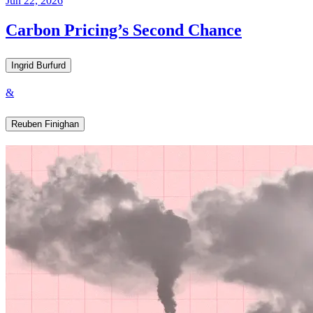
Jun 22, 2026
Carbon Pricing’s Second Chance​​​​‌ ‍ ​‍​‍‌‍ ‌ ​‍‌‍‍‌‌‍‌ ‌‍‍‌‌‍ ‍​‍​‍​ ‍‍​‍​‍‌ ​ ‌‍​‌‌‍ ‍‌‍‍‌‌ ‌​‌ ‍‌​‍ ‍‌‍‍‌‌‍ ​‍​‍​‍ ​​‍​‍‌‍‍​‌ ​‍‌‍‌‌‌‍‌‍​‍​‍​ ‍‍​‍​‍‌‍‍​‌ ‌​‌ ‌​‌ ​​​ ‍‍​‍ ​‍ ‌‍ ​‌‍ ‌‍​ ‌‍​‌‌‍ ​‌‍‍​‌‍ ‌ ​ ‌ ‌​​ ‍‍​ ​ ​ ​ ​ ​ ​ ​ ​‍ ‌‍‍‌‌‍ ‍‌ ‌​‌‍‌‌‌‍ ‍‌ ‌​​‍ ‌‍‌‌‌‍‌​‌‍‍‌‌ ‌​​‍ ‌‍ ‌‌‍ ‌‍‌​‌‍‌‌​ ‌‌ ​​‌ ​‍‌‍‌‌‌ ​ ‌‍‌‌‌‍ ‍‌ ‌​‌‍​‌‌ ‌​‌‍‍‌‌‍ ‌‍ ‍​ ‍ ‌‍‍‌‌‍‌​​ ‌​ ‌‌​ ‌​‌‍‌​​ ​‌‌‍​‌‌‍​ ‌‍‌‍‌‍‌‍​‍ ‌​ ‌​‌‍​ ​ ‍‌​ ‍​​‍ ‌​ ‌​​ ‍​‌‍‌‍​ ‌‌​‍ ‌​ ‍‌​ ​​‌‍‌‌​ ‌‌​‍ ‌‌‍‌​‌‍​‍‌‍‌‍​ ‌‌​ ​‍​ ‌‍​ ​‍‌‍‌​​ ‌​​ ‌‍‌‍‌‌​ ‍​​ ‍ ‌ ‌​‌ ‍‌‌ ​​‌‍‌‌​ ‌‌‍ ‍‌‍‌‌‌ ‌ ‌ ​ ​ ‍ ‌ ​​‌‍​‌‌ ‌​‌‍‍​​ ‌‌ ‌​‌‍‍‌‌ ‌​‌‍ ​‌‍‌‌​ ‌‍​‍‌‍​‌‌ ​ ‌‍‌‌‌‌‌‌‌ ​‍‌‍ ​​ ‌‌‍‍​‌ ‌​‌ ‌​‌ ​​​‍‌‌​ ​ ‌​​‌​‍‌‌​ ​‍‌​‌‍​‍‌‌​ ​‍‌​‌‍‌‍ ​‌‍ ‌‍​ ‌‍​‌‌‍ ​‌‍‍​‌‍ ‌ ​ ‌ ‌​​‍‌‌​ ​ ‌​​‌​ ​ ​ ​ ​ ​ ​ ​ ​‍‌‍‌‍‍‌‌‍‌​​ ‌​ ‌‌​ ‌​‌‍‌​​ ​‌‌‍​‌‌‍​ ‌‍‌‍‌‍‌‍​‍ ‌​ ‌​‌‍​ ​ ‍‌​ ‍​​‍ ‌​ ‌​​ ‍​‌‍‌‍​ ‌‌​‍ ‌​ ‍‌​ ​​‌‍‌‌​ ‌‌​‍ ‌‌‍‌​‌‍​‍‌‍‌‍​ ‌‌​ ​‍​ ‌‍​ ​‍‌‍‌​​ ‌​​ ‌‍‌‍‌‌​ ‍​​‍‌‍‌ ‌​‌ ‍‌‌ ​​‌‍‌‌​ ‌‌‍ ‍‌‍‌‌‌ ‌ ‌ ​ ​‍‌‍‌ ​​‌‍​‌‌ ‌​‌‍‍​​ ‌‌ ‌​‌‍‍‌‌ ‌​‌‍ ​‌‍‌‌​‍‌‍‌ ​​‌‍‌‌‌ ​‍‌ ​ ‌ ​​‌‍‌‌‌‍​ ‌ ‌​‌‍‍‌‌ ‌‍‌‍‌‌​ ‌‌ ​​‌ ‌‌‌‍​‍‌‍ ​‌‍‍‌‌ ​ ‌‍‍​‌‍‌‌‌‍‌​​‍​‍‌ ‌
Ingrid Burfurd​​​​‌ ‍ ​‍​‍‌‍ ‌ ​‍‌‍‍‌‌‍‌ ‌‍‍‌‌‍ ‍​‍​‍​ ‍‍​‍​‍‌ ​ ‌‍​‌‌‍ ‍‌‍‍‌‌ ‌​‌ ‍‌​‍ ‍‌‍‍‌‌‍ ​‍​‍​‍ ​​‍​‍‌‍‍​‌ ​‍‌‍‌‌‌‍‌‍​‍​‍​ ‍‍​‍​‍‌‍‍​‌ ‌​‌ ‌​‌ ​​​ ‍‍​‍ ​‍ ‌‍ ​‌‍ ‌‍​ ‌‍​‌‌‍ ​‌‍‍​‌‍ ‌ ​ ‌ ‌​​ ‍‍​ ​ ​ ​ ​ ​ ​ ​ ​‍ ‌‍‍‌‌‍ ‍‌ ‌​‌‍‌‌‌‍ ‍‌ ‌​​‍ ‌‍‌‌‌‍‌​‌‍‍‌‌ ‌​​‍ ‌‍ ‌‌‍ ‌‍‌​‌‍‌‌​ ‌‌ ​​‌ ​‍‌‍‌‌‌ ​ ‌‍‌‌‌‍ ‍‌ ‌​‌‍​‌‌ ‌​‌‍‍‌‌‍ ‌‍ ‍​ ‍ ‌‍‍‌‌‍‌​​ ‌​ ​‌​ ‌‍​ ‍​​ ‌​​ ‌​​ ​‌​ ‌​​ ​‍​‍ ‌​ ​ ​ ‍‌‌‍‌‍‌‍‌​​‍ ‌​ ‌​​ ‌‍​ ‌‍​ ‌ ​‍ ‌​ ‍​​ ​‍‌‍​‍‌‍​‍​‍ ‌‌‍​‌‌‍​ ​ ​‌​ ‌ ‌‍‌‌‌‍‌‍‌‍​‌​ ‍​​ ‍‌​ ​​‌‍‌​‌‍‌‍​ ‍ ‌ ‌​‌ ‍‌‌ ​​‌‍‌‌​ ‌‌‍​‌‌ ‌‌‌ ‌​‌‍‍​‌‍ ‌ ​‍​ ‍ ‌ ​​‌‍​‌‌ ‌​‌‍‍​​ ‌‌‍ ‍‌‍​‌‌‍ ‌‌‍‌‌​ ‌‍​‍‌‍​‌‌ ​ ‌‍‌‌‌‌‌‌‌ ​‍‌‍ ​​ ‌‌‍‍​‌ ‌​‌ ‌​‌ ​​​‍‌‌​ ​ ‌​​‌​‍‌‌​ ​‍‌​‌‍​‍‌‌​ ​‍‌​‌‍‌‍ ​‌‍ ‌‍​ ‌‍​‌‌‍ ​‌‍‍​‌‍ ‌ ​ ‌ ‌​​‍‌‌​ ​ ‌​​‌​ ​ ​ ​ ​ ​ ​ ​ ​‍‌‍‌‍‍‌‌‍‌​​ ‌​ ​‌​ ‌‍​ ‍​​ ‌​​ ‌​​ ​‌​ ‌​​ ​‍​‍ ‌​ ​ ​ ‍‌‌‍‌‍‌‍‌​​‍ ‌​ ‌​​ ‌‍​ ‌‍​ ‌ ​‍ ‌​ ‍​​ ​‍‌‍​‍‌‍​‍​‍ ‌‌‍​‌‌‍​ ​ ​‌​ ‌ ‌‍‌‌‌‍‌‍‌‍​‌​ ‍​​ ‍‌​ ​​‌‍‌​‌‍‌‍​‍‌‍‌ ‌​‌ ‍‌‌ ​​‌‍‌‌​ ‌‌‍​‌‌ ‌‌‌ ‌​‌‍‍​‌‍ ‌ ​‍​‍‌‍‌ ​​‌‍​‌‌ ‌​‌‍‍​​ ‌‌‍ ‍‌‍​‌‌‍ ‌‌‍‌‌​‍‌‍‌ ​​‌‍‌‌‌ ​‍‌ ​ ‌ ​​‌‍‌‌‌‍​ ‌ ‌​‌‍‍‌‌ ‌‍‌‍‌‌​ ‌‌ ​​‌ ‌‌‌‍​‍‌‍ ​‌‍‍‌‌ ​ ‌‍‍​‌‍‌‌‌‍‌​​‍​‍‌ ‌
&
Reuben Finighan​​​​‌ ‍ ​‍​‍‌‍ ‌ ​‍‌‍‍‌‌‍‌ ‌‍‍‌‌‍ ‍​‍​‍​ ‍‍​‍​‍‌ ​ ‌‍​‌‌‍ ‍‌‍‍‌‌ ‌​‌ ‍‌​‍ ‍‌‍‍‌‌‍ ​‍​‍​‍ ​​‍​‍‌‍‍​‌ ​‍‌‍‌‌‌‍‌‍​‍​‍​ ‍‍​‍​‍‌‍‍​‌ ‌​‌ ‌​‌ ​​​ ‍‍​‍ ​‍ ‌‍ ​‌‍ ‌‍​ ‌‍​‌‌‍ ​‌‍‍​‌‍ ‌ ​ ‌ ‌​​ ‍‍​ ​ ​ ​ ​ ​ ​ ​ ​‍ ‌‍‍‌‌‍ ‍‌ ‌​‌‍‌‌‌‍ ‍‌ ‌​​‍ ‌‍‌‌‌‍‌​‌‍‍‌‌ ‌​​‍ ‌‍ ‌‌‍ ‌‍‌​‌‍‌‌​ ‌‌ ​​‌ ​‍‌‍‌‌‌ ​ ‌‍‌‌‌‍ ‍‌ ‌​‌‍​‌‌ ‌​‌‍‍‌‌‍ ‌‍ ‍​ ‍ ‌‍‍‌‌‍‌​​ ‌​ ‌​​ ‍​​ ‌‌‌‍​ ​ ​‍​ ‌ ​ ‌ ​ ‌​​‍ ‌​ ​ ​ ​‌​ ​ ​ ​ ​‍ ‌​ ‌​‌‍​ ​ ​ ​ ‌​​‍ ‌‌‍​‍​ ‍​​ ​‌‌‍​‍​‍ ‌​ ‌‌​ ‌ ​ ​‌​ ‍‌​ ​‌‌‍‌​‌‍​‍​ ‌‍​ ‌​‌‍​‌‌‍‌‌‌‍‌​​ ‍ ‌ ‌​‌ ‍‌‌ ​​‌‍‌‌​ ‌‌‍​‌‌ ‌‌‌ ‌​‌‍‍​‌‍ ‌ ​‍​ ‍ ‌ ​​‌‍​‌‌ ‌​‌‍‍​​ ‌‌‍ ‍‌‍​‌‌‍ ‌‌‍‌‌​ ‌‍​‍‌‍​‌‌ ​ ‌‍‌‌‌‌‌‌‌ ​‍‌‍ ​​ ‌‌‍‍​‌ ‌​‌ ‌​‌ ​​​‍‌‌​ ​ ‌​​‌​‍‌‌​ ​‍‌​‌‍​‍‌‌​ ​‍‌​‌‍‌‍ ​‌‍ ‌‍​ ‌‍​‌‌‍ ​‌‍‍​‌‍ ‌ ​ ‌ ‌​​‍‌‌​ ​ ‌​​‌​ ​ ​ ​ ​ ​ ​ ​ ​‍‌‍‌‍‍‌‌‍‌​​ ‌​ ‌​​ ‍​​ ‌‌‌‍​ ​ ​‍​ ‌ ​ ‌ ​ ‌​​‍ ‌​ ​ ​ ​‌​ ​ ​ ​ ​‍ ‌​ ‌​‌‍​ ​ ​ ​ ‌​​‍ ‌‌‍​‍​ ‍​​ ​‌‌‍​‍​‍ ‌​ ‌‌​ ‌ ​ ​‌​ ‍‌​ ​‌‌‍‌​‌‍​‍​ ‌‍​ ‌​‌‍​‌‌‍‌‌‌‍‌​​‍‌‍‌ ‌​‌ ‍‌‌ ​​‌‍‌‌​ ‌‌‍​‌‌ ‌‌‌ ‌​‌‍‍​‌‍ ‌ ​‍​‍‌‍‌ ​​‌‍​‌‌ ‌​‌‍‍​​ ‌‌‍ ‍‌‍​‌‌‍ ‌‌‍‌‌​‍‌‍‌ ​​‌‍‌‌‌ ​‍‌ ​ ‌ ​​‌‍‌‌‌‍​ ‌ ‌​‌‍‍‌‌ ‌‍‌‍‌‌​ ‌‌ ​​‌ ‌‌‌‍​‍‌‍ ​‌‍‍‌‌ ​ ‌‍‍​‌‍‌‌‌‍‌​​‍​‍‌ ‌