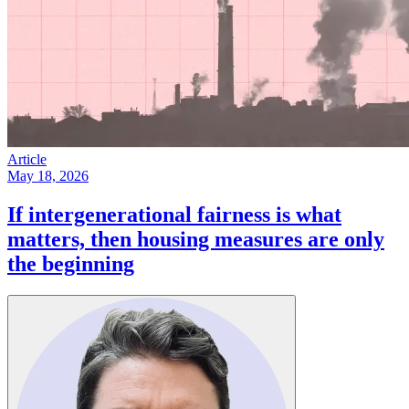
Article
May 18, 2026
If intergenerational fairness is what
matters, then housing measures are only
the beginning​​​​‌ ‍ ​‍​‍‌‍ ‌ ​‍‌‍‍‌‌‍‌ ‌‍‍‌‌‍ ‍​‍​‍​ ‍‍​‍​‍‌ ​ ‌‍​‌‌‍ ‍‌‍‍‌‌ ‌​‌ ‍‌​‍ ‍‌‍‍‌‌‍ ​‍​‍​‍ ​​‍​‍‌‍‍​‌ ​‍‌‍‌‌‌‍‌‍​‍​‍​ ‍‍​‍​‍‌‍‍​‌ ‌​‌ ‌​‌ ​​​ ‍‍​‍ ​‍ ‌‍ ​‌‍ ‌‍​ ‌‍​‌‌‍ ​‌‍‍​‌‍ ‌ ​ ‌ ‌​​ ‍‍​ ​ ​ ​ ​ ​ ​ ​ ​‍ ‌‍‍‌‌‍ ‍‌ ‌​‌‍‌‌‌‍ ‍‌ ‌​​‍ ‌‍‌‌‌‍‌​‌‍‍‌‌ ‌​​‍ ‌‍ ‌‌‍ ‌‍‌​‌‍‌‌​ ‌‌ ​​‌ ​‍‌‍‌‌‌ ​ ‌‍‌‌‌‍ ‍‌ ‌​‌‍​‌‌ ‌​‌‍‍‌‌‍ ‌‍ ‍​ ‍ ‌‍‍‌‌‍‌​​ ‌​ ‌‌‌‍​‌​ ‌‍​ ‌‌‌‍​‌​ ‌‌​ ‌‍​ ​​​‍ ‌‌‍​‌‌‍‌‌​ ‍​‌‍​‌​‍ ‌​ ‌​​ ‌‌​ ‌‍‌‍‌‍​‍ ‌‌‍​‌​ ‌​​ ‌ ​ ‌​​‍ ‌​ ‌‍‌‍‌‍‌‍​‍‌‍​‌​ ‌​​ ​‍​ ‍‌​ ‌‌​ ​ ​ ‌​​ ‌ ​ ​‍​ ‍ ‌ ‌​‌ ‍‌‌ ​​‌‍‌‌​ ‌‌‍ ‍‌‍‌‌‌ ‌ ‌ ​ ​ ‍ ‌ ​​‌‍​‌‌ ‌​‌‍‍​​ ‌‌ ‌​‌‍‍‌‌ ‌​‌‍ ​‌‍‌‌​ ‌‍​‍‌‍​‌‌ ​ ‌‍‌‌‌‌‌‌‌ ​‍‌‍ ​​ ‌‌‍‍​‌ ‌​‌ ‌​‌ ​​​‍‌‌​ ​ ‌​​‌​‍‌‌​ ​‍‌​‌‍​‍‌‌​ ​‍‌​‌‍‌‍ ​‌‍ ‌‍​ ‌‍​‌‌‍ ​‌‍‍​‌‍ ‌ ​ ‌ ‌​​‍‌‌​ ​ ‌​​‌​ ​ ​ ​ ​ ​ ​ ​ ​‍‌‍‌‍‍‌‌‍‌​​ ‌​ ‌‌‌‍​‌​ ‌‍​ ‌‌‌‍​‌​ ‌‌​ ‌‍​ ​​​‍ ‌‌‍​‌‌‍‌‌​ ‍​‌‍​‌​‍ ‌​ ‌​​ ‌‌​ ‌‍‌‍‌‍​‍ ‌‌‍​‌​ ‌​​ ‌ ​ ‌​​‍ ‌​ ‌‍‌‍‌‍‌‍​‍‌‍​‌​ ‌​​ ​‍​ ‍‌​ ‌‌​ ​ ​ ‌​​ ‌ ​ ​‍​‍‌‍‌ ‌​‌ ‍‌‌ ​​‌‍‌‌​ ‌‌‍ ‍‌‍‌‌‌ ‌ ‌ ​ ​‍‌‍‌ ​​‌‍​‌‌ ‌​‌‍‍​​ ‌‌ ‌​‌‍‍‌‌ ‌​‌‍ ​‌‍‌‌​‍‌‍‌ ​​‌‍‌‌‌ ​‍‌ ​ ‌ ​​‌‍‌‌‌‍​ ‌ ‌​‌‍‍‌‌ ‌‍‌‍‌‌​ ‌‌ ​​‌ ‌‌‌‍​‍‌‍ ​‌‍‍‌‌ ​ ‌‍‍​‌‍‌‌‌‍‌​​‍​‍‌ ‌