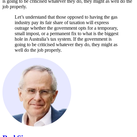
is going to be criticised whatever they do, they might as well do the
job properly.​​​​‌ ‍ ​‍​‍‌‍ ‌ ​‍‌‍‍‌‌‍‌ ‌‍‍‌‌‍ ‍​‍​‍​ ‍‍​‍​‍‌ ​ ‌‍​‌‌‍ ‍‌‍‍‌‌ ‌​‌ ‍‌​‍ ‍‌‍‍‌‌‍ ​‍​‍​‍ ​​‍​‍‌‍‍​‌ ​‍‌‍‌‌‌‍‌‍​‍​‍​ ‍‍​‍​‍‌‍‍​‌ ‌​‌ ‌​‌ ​​​ ‍‍​‍ ​‍ ‌‍ ​‌‍ ‌‍​ ‌‍​‌‌‍ ​‌‍‍​‌‍ ‌ ​ ‌ ‌​​ ‍‍​ ​ ​ ​ ​ ​ ​ ​ ​‍ ‌‍‍‌‌‍ ‍‌ ‌​‌‍‌‌‌‍ ‍‌ ‌​​‍ ‌‍‌‌‌‍‌​‌‍‍‌‌ ‌​​‍ ‌‍ ‌‌‍ ‌‍‌​‌‍‌‌​ ‌‌ ​​‌ ​‍‌‍‌‌‌ ​ ‌‍‌‌‌‍ ‍‌ ‌​‌‍​‌‌ ‌​‌‍‍‌‌‍ ‌‍ ‍​ ‍ ‌‍‍‌‌‍‌​​ ‌​ ​​​ ​‍‌‍​ ​ ‌ ‌‍‌​​ ‌‍‌‍​ ​ ‍‌​‍ ‌​ ‌​‌‍‌‍​ ​​​ ‌‌​‍ ‌​ ‌​​ ​‌​ ‌‍​ ‌ ​‍ ‌‌‍​‍‌‍​‍​ ‌‌​ ‌‍​‍ ‌‌‍​‍​ ​‍​ ​‌‌‍‌‍‌‍​‌‌‍​ ​ ‌‍‌‍‌‍‌‍​‍​ ​‍​ ‌‍​ ​​​ ‍ ‌ ‌​‌ ‍‌‌ ​​‌‍‌‌​ ‌‌‍ ‍‌‍‌‌‌ ‌ ‌ ​ ​ ‍ ‌ ​​‌‍​‌‌ ‌​‌‍‍​​ ‌‌‍​ ‌‍ ‌‍ ‍‌ ‌​‌‍‌‌‌‍ ‍‌ ‌​​‍‌‌​ ‌‌‌​​‍‌‌ ‌‍‍ ‌‍‌‌‌ ‍‌​‍‌‌​ ​ ‌​‌​​‍‌‌​ ​ ‌​‌​​‍‌‌​ ​‍​ ​‍​ ​​​ ​‌​ ​‌‌‍‌​‌‍‌‌‌‍‌‌‌‍​ ​ ‍​‌‍‌​​ ‍​​ ‌‌​ ‌ ​‍‌‌​ ​‍​ ​‍​‍‌‌​ ‌‌‌​‌​​‍ ‍‌‍​ ‌‍‍​‌‍‍‌‌‍ ​‌‍‌​‌ ​‍‌‍‌‌‌‍ ‍​‍‌‌​ ‌‌‌​​‍‌‌ ‌‍‍ ‌‍‌‌‌ ‍‌​‍‌‌​ ​ ‌​‌​​‍‌‌​ ​ ‌​‌​​‍‌‌​ ​‍​ ​‍‌‍​‌​ ‌​​ ​‌​ ​‍‌‍​‍​ ‌ ​ ‌‌‌‍‌‌‌‍‌​‌‍‌‌​ ‌​‌‍‌‍​‍‌‌​ ​‍​ ​‍​‍‌‌​ ‌‌‌​‌​​‍ ‍‌ ‌​‌‍‌‌‌ ‍​‌ ‌​​ ‌‍​‍‌‍​‌‌ ​ ‌‍‌‌‌‌‌‌‌ ​‍‌‍ ​​ ‌‌‍‍​‌ ‌​‌ ‌​‌ ​​​‍‌‌​ ​ ‌​​‌​‍‌‌​ ​‍‌​‌‍​‍‌‌​ ​‍‌​‌‍‌‍ ​‌‍ ‌‍​ ‌‍​‌‌‍ ​‌‍‍​‌‍ ‌ ​ ‌ ‌​​‍‌‌​ ​ ‌​​‌​ ​ ​ ​ ​ ​ ​ ​ ​‍‌‍‌‍‍‌‌‍‌​​ ‌​ ​​​ ​‍‌‍​ ​ ‌ ‌‍‌​​ ‌‍‌‍​ ​ ‍‌​‍ ‌​ ‌​‌‍‌‍​ ​​​ ‌‌​‍ ‌​ ‌​​ ​‌​ ‌‍​ ‌ ​‍ ‌‌‍​‍‌‍​‍​ ‌‌​ ‌‍​‍ ‌‌‍​‍​ ​‍​ ​‌‌‍‌‍‌‍​‌‌‍​ ​ ‌‍‌‍‌‍‌‍​‍​ ​‍​ ‌‍​ ​​​‍‌‍‌ ‌​‌ ‍‌‌ ​​‌‍‌‌​ ‌‌‍ ‍‌‍‌‌‌ ‌ ‌ ​ ​‍‌‍‌ ​​‌‍​‌‌ ‌​‌‍‍​​ ‌‌‍​ ‌‍ ‌‍ ‍‌ ‌​‌‍‌‌‌‍ ‍‌ ‌​​‍‌‌​ ‌‌‌​​‍‌‌ ‌‍‍ ‌‍‌‌‌ ‍‌​‍‌‌​ ​ ‌​‌​​‍‌‌​ ​ ‌​‌​​‍‌‌​ ​‍​ ​‍​ ​​​ ​‌​ ​‌‌‍‌​‌‍‌‌‌‍‌‌‌‍​ ​ ‍​‌‍‌​​ ‍​​ ‌‌​ ‌ ​‍‌‌​ ​‍​ ​‍​‍‌‌​ ‌‌‌​‌​​‍ ‍‌‍​ ‌‍‍​‌‍‍‌‌‍ ​‌‍‌​‌ ​‍‌‍‌‌‌‍ ‍​‍‌‌​ ‌‌‌​​‍‌‌ ‌‍‍ ‌‍‌‌‌ ‍‌​‍‌‌​ ​ ‌​‌​​‍‌‌​ ​ ‌​‌​​‍‌‌​ ​‍​ ​‍‌‍​‌​ ‌​​ ​‌​ ​‍‌‍​‍​ ‌ ​ ‌‌‌‍‌‌‌‍‌​‌‍‌‌​ ‌​‌‍‌‍​‍‌‌​ ​‍​ ​‍​‍‌‌​ ‌‌‌​‌​​‍ ‍‌ ‌​‌‍‌‌‌ ‍​‌ ‌​​‍‌‍‌ ​​‌‍‌‌‌ ​‍‌ ​ ‌ ​​‌‍‌‌‌‍​ ‌ ‌​‌‍‍‌‌ ‌‍‌‍‌‌​ ‌‌ ​​‌ ‌‌‌‍​‍‌‍ ​‌‍‍‌‌ ​ ‌‍‍​‌‍‌‌‌‍‌​​‍​‍‌ ‌
Let’s understand that those opposed to having the gas
industry pay its fair share of taxation will express
outrage whether the government opts for a temporary,
small impost, or a permanent fix to what is the biggest
hole in Australia’s tax system. If the government is
going to be criticised whatever they do, they might as
well do the job properly.​​​​‌ ‍ ​‍​‍‌‍ ‌ ​‍‌‍‍‌‌‍‌ ‌‍‍‌‌‍ ‍​‍​‍​ ‍‍​‍​‍‌ ​ ‌‍​‌‌‍ ‍‌‍‍‌‌ ‌​‌ ‍‌​‍ ‍‌‍‍‌‌‍ ​‍​‍​‍ ​​‍​‍‌‍‍​‌ ​‍‌‍‌‌‌‍‌‍​‍​‍​ ‍‍​‍​‍‌‍‍​‌ ‌​‌ ‌​‌ ​​​ ‍‍​‍ ​‍ ‌‍ ​‌‍ ‌‍​ ‌‍​‌‌‍ ​‌‍‍​‌‍ ‌ ​ ‌ ‌​​ ‍‍​ ​ ​ ​ ​ ​ ​ ​ ​‍ ‌‍‍‌‌‍ ‍‌ ‌​‌‍‌‌‌‍ ‍‌ ‌​​‍ ‌‍‌‌‌‍‌​‌‍‍‌‌ ‌​​‍ ‌‍ ‌‌‍ ‌‍‌​‌‍‌‌​ ‌‌ ​​‌ ​‍‌‍‌‌‌ ​ ‌‍‌‌‌‍ ‍‌ ‌​‌‍​‌‌ ‌​‌‍‍‌‌‍ ‌‍ ‍​ ‍ ‌‍‍‌‌‍‌​​ ‌​ ​​​ ​‍‌‍​ ​ ‌ ‌‍‌​​ ‌‍‌‍​ ​ ‍‌​‍ ‌​ ‌​‌‍‌‍​ ​​​ ‌‌​‍ ‌​ ‌​​ ​‌​ ‌‍​ ‌ ​‍ ‌‌‍​‍‌‍​‍​ ‌‌​ ‌‍​‍ ‌‌‍​‍​ ​‍​ ​‌‌‍‌‍‌‍​‌‌‍​ ​ ‌‍‌‍‌‍‌‍​‍​ ​‍​ ‌‍​ ​​​ ‍ ‌ ‌​‌ ‍‌‌ ​​‌‍‌‌​ ‌‌‍ ‍‌‍‌‌‌ ‌ ‌ ​ ​ ‍ ‌ ​​‌‍​‌‌ ‌​‌‍‍​​ ‌‌‍​ ‌‍ ‌‍ ‍‌ ‌​‌‍‌‌‌‍ ‍‌ ‌​​‍‌‌​ ‌‌‌​​‍‌‌ ‌‍‍ ‌‍‌‌‌ ‍‌​‍‌‌​ ​ ‌​‌​​‍‌‌​ ​ ‌​‌​​‍‌‌​ ​‍​ ​‍‌‍​ ‌‍‌‌​ ‌​​ ‍‌​ ‌ ‌‍‌‌​ ‍‌‌‍‌‌‌‍‌‍​ ​‍​ ‌ ​ ​‌​‍‌‌​ ​‍​ ​‍​‍‌‌​ ‌‌‌​‌​​‍ ‍‌ ​‌‌ ‌‌‌‍ ‌ ‌​‌‍‌‌​‍‌‌​ ‌‌‌​​‍‌‌ ‌‍‍ ‌‍‌‌‌ ‍‌​‍‌‌​ ​ ‌​‌​​‍‌‌​ ​ ‌​‌​​‍‌‌​ ​‍​ ​‍​ ​​​ ​‌​ ​‌‌‍‌​‌‍‌‌‌‍‌‌‌‍​ ​ ‍​‌‍‌​​ ‍​​ ‌‌​ ‌ ​‍‌‌​ ​‍​ ​‍​‍‌‌​ ‌‌‌​‌​​‍ ‍‌‍​ ‌‍‍​‌‍‍‌‌‍ ​‌‍‌​‌ ​‍‌‍‌‌‌‍ ‍​‍‌‌​ ‌‌‌​​‍‌‌ ‌‍‍ ‌‍‌‌‌ ‍‌​‍‌‌​ ​ ‌​‌​​‍‌‌​ ​ ‌​‌​​‍‌‌​ ​‍​ ​‍‌‍​‌​ ‌​​ ​‌​ ​‍‌‍​‍​ ‌ ​ ‌‌‌‍‌‌‌‍‌​‌‍‌‌​ ‌​‌‍‌‍​‍‌‌​ ​‍​ ​‍​‍‌‌​ ‌‌‌​‌​​‍ ‍‌ ‌​‌‍‌‌‌ ‍​‌ ‌​​ ‌‍​‍‌‍​‌‌ ​ ‌‍‌‌‌‌‌‌‌ ​‍‌‍ ​​ ‌‌‍‍​‌ ‌​‌ ‌​‌ ​​​‍‌‌​ ​ ‌​​‌​‍‌‌​ ​‍‌​‌‍​‍‌‌​ ​‍‌​‌‍‌‍ ​‌‍ ‌‍​ ‌‍​‌‌‍ ​‌‍‍​‌‍ ‌ ​ ‌ ‌​​‍‌‌​ ​ ‌​​‌​ ​ ​ ​ ​ ​ ​ ​ ​‍‌‍‌‍‍‌‌‍‌​​ ‌​ ​​​ ​‍‌‍​ ​ ‌ ‌‍‌​​ ‌‍‌‍​ ​ ‍‌​‍ ‌​ ‌​‌‍‌‍​ ​​​ ‌‌​‍ ‌​ ‌​​ ​‌​ ‌‍​ ‌ ​‍ ‌‌‍​‍‌‍​‍​ ‌‌​ ‌‍​‍ ‌‌‍​‍​ ​‍​ ​‌‌‍‌‍‌‍​‌‌‍​ ​ ‌‍‌‍‌‍‌‍​‍​ ​‍​ ‌‍​ ​​​‍‌‍‌ ‌​‌ ‍‌‌ ​​‌‍‌‌​ ‌‌‍ ‍‌‍‌‌‌ ‌ ‌ ​ ​‍‌‍‌ ​​‌‍​‌‌ ‌​‌‍‍​​ ‌‌‍​ ‌‍ ‌‍ ‍‌ ‌​‌‍‌‌‌‍ ‍‌ ‌​​‍‌‌​ ‌‌‌​​‍‌‌ ‌‍‍ ‌‍‌‌‌ ‍‌​‍‌‌​ ​ ‌​‌​​‍‌‌​ ​ ‌​‌​​‍‌‌​ ​‍​ ​‍‌‍​ ‌‍‌‌​ ‌​​ ‍‌​ ‌ ‌‍‌‌​ ‍‌‌‍‌‌‌‍‌‍​ ​‍​ ‌ ​ ​‌​‍‌‌​ ​‍​ ​‍​‍‌‌​ ‌‌‌​‌​​‍ ‍‌ ​‌‌ ‌‌‌‍ ‌ ‌​‌‍‌‌​‍‌‌​ ‌‌‌​​‍‌‌ ‌‍‍ ‌‍‌‌‌ ‍‌​‍‌‌​ ​ ‌​‌​​‍‌‌​ ​ ‌​‌​​‍‌‌​ ​‍​ ​‍​ ​​​ ​‌​ ​‌‌‍‌​‌‍‌‌‌‍‌‌‌‍​ ​ ‍​‌‍‌​​ ‍​​ ‌‌​ ‌ ​‍‌‌​ ​‍​ ​‍​‍‌‌​ ‌‌‌​‌​​‍ ‍‌‍​ ‌‍‍​‌‍‍‌‌‍ ​‌‍‌​‌ ​‍‌‍‌‌‌‍ ‍​‍‌‌​ ‌‌‌​​‍‌‌ ‌‍‍ ‌‍‌‌‌ ‍‌​‍‌‌​ ​ ‌​‌​​‍‌‌​ ​ ‌​‌​​‍‌‌​ ​‍​ ​‍‌‍​‌​ ‌​​ ​‌​ ​‍‌‍​‍​ ‌ ​ ‌‌‌‍‌‌‌‍‌​‌‍‌‌​ ‌​‌‍‌‍​‍‌‌​ ​‍​ ​‍​‍‌‌​ ‌‌‌​‌​​‍ ‍‌ ‌​‌‍‌‌‌ ‍​‌ ‌​​‍‌‍‌ ​​‌‍‌‌‌ ​‍‌ ​ ‌ ​​‌‍‌‌‌‍​ ‌ ‌​‌‍‍‌‌ ‌‍‌‍‌‌​ ‌‌ ​​‌ ‌‌‌‍​‍‌‍ ​‌‍‍‌‌ ​ ‌‍‍​‌‍‌‌‌‍‌​​‍​‍‌ ‌