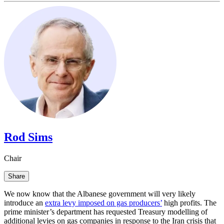
Rod Sims​​​​‌ ‍ ​‍​‍‌‍ ‌ ​‍‌‍‍‌‌‍‌ ‌‍‍‌‌‍ ‍​‍​‍​ ‍‍​‍​‍‌ ​ ‌‍​‌‌‍ ‍‌‍‍‌‌ ‌​‌ ‍‌​‍ ‍‌‍‍‌‌‍ ​‍​‍​‍ ​​‍​‍‌‍‍​‌ ​‍‌‍‌‌‌‍‌‍​‍​‍​ ‍‍​‍​‍‌‍‍​‌ ‌​‌ ‌​‌ ​​​ ‍‍​‍ ​‍ ‌‍ ​‌‍ ‌‍​ ‌‍​‌‌‍ ​‌‍‍​‌‍ ‌ ​ ‌ ‌​​ ‍‍​ ​ ​ ​ ​ ​ ​ ​ ​‍ ‌‍‍‌‌‍ ‍‌ ‌​‌‍‌‌‌‍ ‍‌ ‌​​‍ ‌‍‌‌‌‍‌​‌‍‍‌‌ ‌​​‍ ‌‍ ‌‌‍ ‌‍‌​‌‍‌‌​ ‌‌ ​​‌ ​‍‌‍‌‌‌ ​ ‌‍‌‌‌‍ ‍‌ ‌​‌‍​‌‌ ‌​‌‍‍‌‌‍ ‌‍ ‍​ ‍ ‌‍‍‌‌‍‌​​ ‌​ ‌‌​ ‍​​ ‌‌​ ​‍‌‍‌​​ ‍‌​ ‌‍​ ‍​​‍ ‌​ ‍​​ ‍‌‌‍​‍​ ‌ ​‍ ‌​ ‌​​ ‍​​ ‌​‌‍‌‍​‍ ‌‌‍​‍​ ​‍​ ‍​​ ‌‍​‍ ‌​ ‍‌​ ‌‌​ ​‌‌‍​ ‌‍​‌​ ​ ​ ‍​​ ​‍‌‍​ ​ ​‌​ ‌​​ ‍‌​ ‍ ‌ ‌​‌ ‍‌‌ ​​‌‍‌‌​ ‌‌‍​‌‌ ‌‌‌ ‌​‌‍‍​‌‍ ‌ ​‍​ ‍ ‌ ​​‌‍​‌‌ ‌​‌‍‍​​ ‌‌‍ ‍‌‍​‌‌‍ ‌‌‍‌‌​ ‌‍​‍‌‍​‌‌ ​ ‌‍‌‌‌‌‌‌‌ ​‍‌‍ ​​ ‌‌‍‍​‌ ‌​‌ ‌​‌ ​​​‍‌‌​ ​ ‌​​‌​‍‌‌​ ​‍‌​‌‍​‍‌‌​ ​‍‌​‌‍‌‍ ​‌‍ ‌‍​ ‌‍​‌‌‍ ​‌‍‍​‌‍ ‌ ​ ‌ ‌​​‍‌‌​ ​ ‌​​‌​ ​ ​ ​ ​ ​ ​ ​ ​‍‌‍‌‍‍‌‌‍‌​​ ‌​ ‌‌​ ‍​​ ‌‌​ ​‍‌‍‌​​ ‍‌​ ‌‍​ ‍​​‍ ‌​ ‍​​ ‍‌‌‍​‍​ ‌ ​‍ ‌​ ‌​​ ‍​​ ‌​‌‍‌‍​‍ ‌‌‍​‍​ ​‍​ ‍​​ ‌‍​‍ ‌​ ‍‌​ ‌‌​ ​‌‌‍​ ‌‍​‌​ ​ ​ ‍​​ ​‍‌‍​ ​ ​‌​ ‌​​ ‍‌​‍‌‍‌ ‌​‌ ‍‌‌ ​​‌‍‌‌​ ‌‌‍​‌‌ ‌‌‌ ‌​‌‍‍​‌‍ ‌ ​‍​‍‌‍‌ ​​‌‍​‌‌ ‌​‌‍‍​​ ‌‌‍ ‍‌‍​‌‌‍ ‌‌‍‌‌​‍‌‍‌ ​​‌‍‌‌‌ ​‍‌ ​ ‌ ​​‌‍‌‌‌‍​ ‌ ‌​‌‍‍‌‌ ‌‍‌‍‌‌​ ‌‌ ​​‌ ‌‌‌‍​‍‌‍ ​‌‍‍‌‌ ​ ‌‍‍​‌‍‌‌‌‍‌​​‍​‍‌ ‌
Chair​​​​‌ ‍ ​‍​‍‌‍ ‌ ​‍‌‍‍‌‌‍‌ ‌‍‍‌‌‍ ‍​‍​‍​ ‍‍​‍​‍‌ ​ ‌‍​‌‌‍ ‍‌‍‍‌‌ ‌​‌ ‍‌​‍ ‍‌‍‍‌‌‍ ​‍​‍​‍ ​​‍​‍‌‍‍​‌ ​‍‌‍‌‌‌‍‌‍​‍​‍​ ‍‍​‍​‍‌‍‍​‌ ‌​‌ ‌​‌ ​​​ ‍‍​‍ ​‍ ‌‍ ​‌‍ ‌‍​ ‌‍​‌‌‍ ​‌‍‍​‌‍ ‌ ​ ‌ ‌​​ ‍‍​ ​ ​ ​ ​ ​ ​ ​ ​‍ ‌‍‍‌‌‍ ‍‌ ‌​‌‍‌‌‌‍ ‍‌ ‌​​‍ ‌‍‌‌‌‍‌​‌‍‍‌‌ ‌​​‍ ‌‍ ‌‌‍ ‌‍‌​‌‍‌‌​ ‌‌ ​​‌ ​‍‌‍‌‌‌ ​ ‌‍‌‌‌‍ ‍‌ ‌​‌‍​‌‌ ‌​‌‍‍‌‌‍ ‌‍ ‍​ ‍ ‌‍‍‌‌‍‌​​ ‌​ ‌‌​ ‍​​ ‌‌​ ​‍‌‍‌​​ ‍‌​ ‌‍​ ‍​​‍ ‌​ ‍​​ ‍‌‌‍​‍​ ‌ ​‍ ‌​ ‌​​ ‍​​ ‌​‌‍‌‍​‍ ‌‌‍​‍​ ​‍​ ‍​​ ‌‍​‍ ‌​ ‍‌​ ‌‌​ ​‌‌‍​ ‌‍​‌​ ​ ​ ‍​​ ​‍‌‍​ ​ ​‌​ ‌​​ ‍‌​ ‍ ‌ ‌​‌ ‍‌‌ ​​‌‍‌‌​ ‌‌‍​‌‌ ‌‌‌ ‌​‌‍‍​‌‍ ‌ ​‍​ ‍ ‌ ​​‌‍​‌‌ ‌​‌‍‍​​ ‌‌ ‌​‌‍‍‌‌ ‌​‌‍ ​‌‍‌‌​ ‌‍​‍‌‍​‌‌ ​ ‌‍‌‌‌‌‌‌‌ ​‍‌‍ ​​ ‌‌‍‍​‌ ‌​‌ ‌​‌ ​​​‍‌‌​ ​ ‌​​‌​‍‌‌​ ​‍‌​‌‍​‍‌‌​ ​‍‌​‌‍‌‍ ​‌‍ ‌‍​ ‌‍​‌‌‍ ​‌‍‍​‌‍ ‌ ​ ‌ ‌​​‍‌‌​ ​ ‌​​‌​ ​ ​ ​ ​ ​ ​ ​ ​‍‌‍‌‍‍‌‌‍‌​​ ‌​ ‌‌​ ‍​​ ‌‌​ ​‍‌‍‌​​ ‍‌​ ‌‍​ ‍​​‍ ‌​ ‍​​ ‍‌‌‍​‍​ ‌ ​‍ ‌​ ‌​​ ‍​​ ‌​‌‍‌‍​‍ ‌‌‍​‍​ ​‍​ ‍​​ ‌‍​‍ ‌​ ‍‌​ ‌‌​ ​‌‌‍​ ‌‍​‌​ ​ ​ ‍​​ ​‍‌‍​ ​ ​‌​ ‌​​ ‍‌​‍‌‍‌ ‌​‌ ‍‌‌ ​​‌‍‌‌​ ‌‌‍​‌‌ ‌‌‌ ‌​‌‍‍​‌‍ ‌ ​‍​‍‌‍‌ ​​‌‍​‌‌ ‌​‌‍‍​​ ‌‌ ‌​‌‍‍‌‌ ‌​‌‍ ​‌‍‌‌​‍‌‍‌ ​​‌‍‌‌‌ ​‍‌ ​ ‌ ​​‌‍‌‌‌‍​ ‌ ‌​‌‍‍‌‌ ‌‍‌‍‌‌​ ‌‌ ​​‌ ‌‌‌‍​‍‌‍ ​‌‍‍‌‌ ​ ‌‍‍​‌‍‌‌‌‍‌​​‍​‍‌ ‌
Share
We now know that the Albanese government will very likely
introduce an ​​​​‌ ‍ ​‍​‍‌‍ ‌ ​‍‌‍‍‌‌‍‌ ‌‍‍‌‌‍ ‍​‍​‍​ ‍‍​‍​‍‌ ​ ‌‍​‌‌‍ ‍‌‍‍‌‌ ‌​‌ ‍‌​‍ ‍‌‍‍‌‌‍ ​‍​‍​‍ ​​‍​‍‌‍‍​‌ ​‍‌‍‌‌‌‍‌‍​‍​‍​ ‍‍​‍​‍‌‍‍​‌ ‌​‌ ‌​‌ ​​​ ‍‍​‍ ​‍ ‌‍ ​‌‍ ‌‍​ ‌‍​‌‌‍ ​‌‍‍​‌‍ ‌ ​ ‌ ‌​​ ‍‍​ ​ ​ ​ ​ ​ ​ ​ ​‍ ‌‍‍‌‌‍ ‍‌ ‌​‌‍‌‌‌‍ ‍‌ ‌​​‍ ‌‍‌‌‌‍‌​‌‍‍‌‌ ‌​​‍ ‌‍ ‌‌‍ ‌‍‌​‌‍‌‌​ ‌‌ ​​‌ ​‍‌‍‌‌‌ ​ ‌‍‌‌‌‍ ‍‌ ‌​‌‍​‌‌ ‌​‌‍‍‌‌‍ ‌‍ ‍​ ‍ ‌‍‍‌‌‍‌​​ ‌​ ​​​ ​‍‌‍​ ​ ‌ ‌‍‌​​ ‌‍‌‍​ ​ ‍‌​‍ ‌​ ‌​‌‍‌‍​ ​​​ ‌‌​‍ ‌​ ‌​​ ​‌​ ‌‍​ ‌ ​‍ ‌‌‍​‍‌‍​‍​ ‌‌​ ‌‍​‍ ‌‌‍​‍​ ​‍​ ​‌‌‍‌‍‌‍​‌‌‍​ ​ ‌‍‌‍‌‍‌‍​‍​ ​‍​ ‌‍​ ​​​ ‍ ‌ ‌​‌ ‍‌‌ ​​‌‍‌‌​ ‌‌‍ ‍‌‍‌‌‌ ‌ ‌ ​ ​ ‍ ‌ ​​‌‍​‌‌ ‌​‌‍‍​​ ‌‌‍​ ‌‍ ‌‍ ‍‌ ‌​‌‍‌‌‌‍ ‍‌ ‌​​‍‌‌​ ‌‌‌​​‍‌‌ ‌‍‍ ‌‍‌‌‌ ‍‌​‍‌‌​ ​ ‌​‌​​‍‌‌​ ​ ‌​‌​​‍‌‌​ ​‍​ ​‍​ ‌‌‌‍‌​​ ​‍‌‍​‌​ ‌‍​ ​‌‌‍‌‍‌‍​‍​ ‍‌​ ​​‌‍‌​​ ​ ​‍‌‌​ ​‍​ ​‍​‍‌‌​ ‌‌‌​‌​​‍ ‍‌‍​ ‌‍‍​‌‍‍‌‌‍ ​‌‍‌​‌ ​‍‌‍‌‌‌‍ ‍​‍‌‌​ ‌‌‌​​‍‌‌ ‌‍‍ ‌‍‌‌‌ ‍‌​‍‌‌​ ​ ‌​‌​​‍‌‌​ ​ ‌​‌​​‍‌‌​ ​‍​ ​‍​ ​‌​ ‌​​ ​‍​ ‌ ​ ‌ ​ ‌​‌‍‌‍​ ‌ ​ ‌‍‌‍‌​​ ‌‌​ ‍​​‍‌‌​ ​‍​ ​‍​‍‌‌​ ‌‌‌​‌​​‍ ‍‌ ‌​‌‍‌‌‌ ‍​‌ ‌​​ ‌‍​‍‌‍​‌‌ ​ ‌‍‌‌‌‌‌‌‌ ​‍‌‍ ​​ ‌‌‍‍​‌ ‌​‌ ‌​‌ ​​​‍‌‌​ ​ ‌​​‌​‍‌‌​ ​‍‌​‌‍​‍‌‌​ ​‍‌​‌‍‌‍ ​‌‍ ‌‍​ ‌‍​‌‌‍ ​‌‍‍​‌‍ ‌ ​ ‌ ‌​​‍‌‌​ ​ ‌​​‌​ ​ ​ ​ ​ ​ ​ ​ ​‍‌‍‌‍‍‌‌‍‌​​ ‌​ ​​​ ​‍‌‍​ ​ ‌ ‌‍‌​​ ‌‍‌‍​ ​ ‍‌​‍ ‌​ ‌​‌‍‌‍​ ​​​ ‌‌​‍ ‌​ ‌​​ ​‌​ ‌‍​ ‌ ​‍ ‌‌‍​‍‌‍​‍​ ‌‌​ ‌‍​‍ ‌‌‍​‍​ ​‍​ ​‌‌‍‌‍‌‍​‌‌‍​ ​ ‌‍‌‍‌‍‌‍​‍​ ​‍​ ‌‍​ ​​​‍‌‍‌ ‌​‌ ‍‌‌ ​​‌‍‌‌​ ‌‌‍ ‍‌‍‌‌‌ ‌ ‌ ​ ​‍‌‍‌ ​​‌‍​‌‌ ‌​‌‍‍​​ ‌‌‍​ ‌‍ ‌‍ ‍‌ ‌​‌‍‌‌‌‍ ‍‌ ‌​​‍‌‌​ ‌‌‌​​‍‌‌ ‌‍‍ ‌‍‌‌‌ ‍‌​‍‌‌​ ​ ‌​‌​​‍‌‌​ ​ ‌​‌​​‍‌‌​ ​‍​ ​‍​ ‌‌‌‍‌​​ ​‍‌‍​‌​ ‌‍​ ​‌‌‍‌‍‌‍​‍​ ‍‌​ ​​‌‍‌​​ ​ ​‍‌‌​ ​‍​ ​‍​‍‌‌​ ‌‌‌​‌​​‍ ‍‌‍​ ‌‍‍​‌‍‍‌‌‍ ​‌‍‌​‌ ​‍‌‍‌‌‌‍ ‍​‍‌‌​ ‌‌‌​​‍‌‌ ‌‍‍ ‌‍‌‌‌ ‍‌​‍‌‌​ ​ ‌​‌​​‍‌‌​ ​ ‌​‌​​‍‌‌​ ​‍​ ​‍​ ​‌​ ‌​​ ​‍​ ‌ ​ ‌ ​ ‌​‌‍‌‍​ ‌ ​ ‌‍‌‍‌​​ ‌‌​ ‍​​‍‌‌​ ​‍​ ​‍​‍‌‌​ ‌‌‌​‌​​‍ ‍‌ ‌​‌‍‌‌‌ ‍​‌ ‌​​‍‌‍‌ ​​‌‍‌‌‌ ​‍‌ ​ ‌ ​​‌‍‌‌‌‍​ ‌ ‌​‌‍‍‌‌ ‌‍‌‍‌‌​ ‌‌ ​​‌ ‌‌‌‍​‍‌‍ ​‌‍‍‌‌ ​ ‌‍‍​‌‍‌‌‌‍‌​​‍​‍‌ ‌
extra levy imposed on gas producers’​​​​‌ ‍ ​‍​‍‌‍ ‌ ​‍‌‍‍‌‌‍‌ ‌‍‍‌‌‍ ‍​‍​‍​ ‍‍​‍​‍‌ ​ ‌‍​‌‌‍ ‍‌‍‍‌‌ ‌​‌ ‍‌​‍ ‍‌‍‍‌‌‍ ​‍​‍​‍ ​​‍​‍‌‍‍​‌ ​‍‌‍‌‌‌‍‌‍​‍​‍​ ‍‍​‍​‍‌‍‍​‌ ‌​‌ ‌​‌ ​​​ ‍‍​‍ ​‍ ‌‍ ​‌‍ ‌‍​ ‌‍​‌‌‍ ​‌‍‍​‌‍ ‌ ​ ‌ ‌​​ ‍‍​ ​ ​ ​ ​ ​ ​ ​ ​‍ ‌‍‍‌‌‍ ‍‌ ‌​‌‍‌‌‌‍ ‍‌ ‌​​‍ ‌‍‌‌‌‍‌​‌‍‍‌‌ ‌​​‍ ‌‍ ‌‌‍ ‌‍‌​‌‍‌‌​ ‌‌ ​​‌ ​‍‌‍‌‌‌ ​ ‌‍‌‌‌‍ ‍‌ ‌​‌‍​‌‌ ‌​‌‍‍‌‌‍ ‌‍ ‍​ ‍ ‌‍‍‌‌‍‌​​ ‌​ ​​​ ​‍‌‍​ ​ ‌ ‌‍‌​​ ‌‍‌‍​ ​ ‍‌​‍ ‌​ ‌​‌‍‌‍​ ​​​ ‌‌​‍ ‌​ ‌​​ ​‌​ ‌‍​ ‌ ​‍ ‌‌‍​‍‌‍​‍​ ‌‌​ ‌‍​‍ ‌‌‍​‍​ ​‍​ ​‌‌‍‌‍‌‍​‌‌‍​ ​ ‌‍‌‍‌‍‌‍​‍​ ​‍​ ‌‍​ ​​​ ‍ ‌ ‌​‌ ‍‌‌ ​​‌‍‌‌​ ‌‌‍ ‍‌‍‌‌‌ ‌ ‌ ​ ​ ‍ ‌ ​​‌‍​‌‌ ‌​‌‍‍​​ ‌‌‍​ ‌‍ ‌‍ ‍‌ ‌​‌‍‌‌‌‍ ‍‌ ‌​​‍‌‌​ ‌‌‌​​‍‌‌ ‌‍‍ ‌‍‌‌‌ ‍‌​‍‌‌​ ​ ‌​‌​​‍‌‌​ ​ ‌​‌​​‍‌‌​ ​‍​ ​‍​ ‌‌‌‍‌​​ ​‍‌‍​‌​ ‌‍​ ​‌‌‍‌‍‌‍​‍​ ‍‌​ ​​‌‍‌​​ ​ ​‍‌‌​ ​‍​ ​‍​‍‌‌​ ‌‌‌​‌​​‍ ‍‌‍​ ‌‍‍​‌‍‍‌‌‍ ​‌‍‌​‌ ​‍‌‍‌‌‌‍ ‍​‍‌‌​ ‌‌‌​​‍‌‌ ‌‍‍ ‌‍‌‌‌ ‍‌​‍‌‌​ ​ ‌​‌​​‍‌‌​ ​ ‌​‌​​‍‌‌​ ​‍​ ​‍‌‍‌‍‌‍‌‌​ ​‌​ ‌‌‌‍‌​​ ‍​​ ‌​​ ‌​​ ‌‌​ ​‍‌‍​‌‌‍​‌​‍‌‌​ ​‍​ ​‍​‍‌‌​ ‌‌‌​‌​​‍ ‍‌ ‌​‌‍‌‌‌ ‍​‌ ‌​​ ‌‍​‍‌‍​‌‌ ​ ‌‍‌‌‌‌‌‌‌ ​‍‌‍ ​​ ‌‌‍‍​‌ ‌​‌ ‌​‌ ​​​‍‌‌​ ​ ‌​​‌​‍‌‌​ ​‍‌​‌‍​‍‌‌​ ​‍‌​‌‍‌‍ ​‌‍ ‌‍​ ‌‍​‌‌‍ ​‌‍‍​‌‍ ‌ ​ ‌ ‌​​‍‌‌​ ​ ‌​​‌​ ​ ​ ​ ​ ​ ​ ​ ​‍‌‍‌‍‍‌‌‍‌​​ ‌​ ​​​ ​‍‌‍​ ​ ‌ ‌‍‌​​ ‌‍‌‍​ ​ ‍‌​‍ ‌​ ‌​‌‍‌‍​ ​​​ ‌‌​‍ ‌​ ‌​​ ​‌​ ‌‍​ ‌ ​‍ ‌‌‍​‍‌‍​‍​ ‌‌​ ‌‍​‍ ‌‌‍​‍​ ​‍​ ​‌‌‍‌‍‌‍​‌‌‍​ ​ ‌‍‌‍‌‍‌‍​‍​ ​‍​ ‌‍​ ​​​‍‌‍‌ ‌​‌ ‍‌‌ ​​‌‍‌‌​ ‌‌‍ ‍‌‍‌‌‌ ‌ ‌ ​ ​‍‌‍‌ ​​‌‍​‌‌ ‌​‌‍‍​​ ‌‌‍​ ‌‍ ‌‍ ‍‌ ‌​‌‍‌‌‌‍ ‍‌ ‌​​‍‌‌​ ‌‌‌​​‍‌‌ ‌‍‍ ‌‍‌‌‌ ‍‌​‍‌‌​ ​ ‌​‌​​‍‌‌​ ​ ‌​‌​​‍‌‌​ ​‍​ ​‍​ ‌‌‌‍‌​​ ​‍‌‍​‌​ ‌‍​ ​‌‌‍‌‍‌‍​‍​ ‍‌​ ​​‌‍‌​​ ​ ​‍‌‌​ ​‍​ ​‍​‍‌‌​ ‌‌‌​‌​​‍ ‍‌‍​ ‌‍‍​‌‍‍‌‌‍ ​‌‍‌​‌ ​‍‌‍‌‌‌‍ ‍​‍‌‌​ ‌‌‌​​‍‌‌ ‌‍‍ ‌‍‌‌‌ ‍‌​‍‌‌​ ​ ‌​‌​​‍‌‌​ ​ ‌​‌​​‍‌‌​ ​‍​ ​‍‌‍‌‍‌‍‌‌​ ​‌​ ‌‌‌‍‌​​ ‍​​ ‌​​ ‌​​ ‌‌​ ​‍‌‍​‌‌‍​‌​‍‌‌​ ​‍​ ​‍​‍‌‌​ ‌‌‌​‌​​‍ ‍‌ ‌​‌‍‌‌‌ ‍​‌ ‌​​‍‌‍‌ ​​‌‍‌‌‌ ​‍‌ ​ ‌ ​​‌‍‌‌‌‍​ ‌ ‌​‌‍‍‌‌ ‌‍‌‍‌‌​ ‌‌ ​​‌ ‌‌‌‍​‍‌‍ ​‌‍‍‌‌ ​ ‌‍‍​‌‍‌‌‌‍‌​​‍​‍‌ ‌
high profits. The
prime minister’s department has requested Treasury modelling of
additional levies on gas companies in response to the Iran crisis that