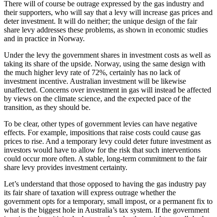
There will of course be outrage expressed by the gas industry and
their supporters, who will say that a levy will increase gas prices and
deter investment. It will do neither; the unique design of the fair
share levy addresses these problems, as shown in economic studies
and in practice in Norway.​​​​‌ ‍ ​‍​‍‌‍ ‌ ​‍‌‍‍‌‌‍‌ ‌‍‍‌‌‍ ‍​‍​‍​ ‍‍​‍​‍‌ ​ ‌‍​‌‌‍ ‍‌‍‍‌‌ ‌​‌ ‍‌​‍ ‍‌‍‍‌‌‍ ​‍​‍​‍ ​​‍​‍‌‍‍​‌ ​‍‌‍‌‌‌‍‌‍​‍​‍​ ‍‍​‍​‍‌‍‍​‌ ‌​‌ ‌​‌ ​​​ ‍‍​‍ ​‍ ‌‍ ​‌‍ ‌‍​ ‌‍​‌‌‍ ​‌‍‍​‌‍ ‌ ​ ‌ ‌​​ ‍‍​ ​ ​ ​ ​ ​ ​ ​ ​‍ ‌‍‍‌‌‍ ‍‌ ‌​‌‍‌‌‌‍ ‍‌ ‌​​‍ ‌‍‌‌‌‍‌​‌‍‍‌‌ ‌​​‍ ‌‍ ‌‌‍ ‌‍‌​‌‍‌‌​ ‌‌ ​​‌ ​‍‌‍‌‌‌ ​ ‌‍‌‌‌‍ ‍‌ ‌​‌‍​‌‌ ‌​‌‍‍‌‌‍ ‌‍ ‍​ ‍ ‌‍‍‌‌‍‌​​ ‌​ ​​​ ​‍‌‍​ ​ ‌ ‌‍‌​​ ‌‍‌‍​ ​ ‍‌​‍ ‌​ ‌​‌‍‌‍​ ​​​ ‌‌​‍ ‌​ ‌​​ ​‌​ ‌‍​ ‌ ​‍ ‌‌‍​‍‌‍​‍​ ‌‌​ ‌‍​‍ ‌‌‍​‍​ ​‍​ ​‌‌‍‌‍‌‍​‌‌‍​ ​ ‌‍‌‍‌‍‌‍​‍​ ​‍​ ‌‍​ ​​​ ‍ ‌ ‌​‌ ‍‌‌ ​​‌‍‌‌​ ‌‌‍ ‍‌‍‌‌‌ ‌ ‌ ​ ​ ‍ ‌ ​​‌‍​‌‌ ‌​‌‍‍​​ ‌‌‍​ ‌‍ ‌‍ ‍‌ ‌​‌‍‌‌‌‍ ‍‌ ‌​​‍‌‌​ ‌‌‌​​‍‌‌ ‌‍‍ ‌‍‌‌‌ ‍‌​‍‌‌​ ​ ‌​‌​​‍‌‌​ ​ ‌​‌​​‍‌‌​ ​‍​ ​‍​ ‍‌​ ‍‌‌‍‌​‌‍‌‌‌‍​‍​ ​‍​ ‌‌‌‍​‍​ ‌​​ ‌ ​ ​​‌‍‌‍​‍‌‌​ ​‍​ ​‍​‍‌‌​ ‌‌‌​‌​​‍ ‍‌‍​ ‌‍‍​‌‍‍‌‌‍ ​‌‍‌​‌ ​‍‌‍‌‌‌‍ ‍​‍‌‌​ ‌‌‌​​‍‌‌ ‌‍‍ ‌‍‌‌‌ ‍‌​‍‌‌​ ​ ‌​‌​​‍‌‌​ ​ ‌​‌​​‍‌‌​ ​‍​ ​‍​ ‌‍​ ‍​‌‍‌​​ ​‍​ ‍‌​ ‌‌‌‍​ ​ ‌‌‌‍​‍​ ‌‌​ ‌ ‌‍​‍​‍‌‌​ ​‍​ ​‍​‍‌‌​ ‌‌‌​‌​​‍ ‍‌ ‌​‌‍‌‌‌ ‍​‌ ‌​​ ‌‍​‍‌‍​‌‌ ​ ‌‍‌‌‌‌‌‌‌ ​‍‌‍ ​​ ‌‌‍‍​‌ ‌​‌ ‌​‌ ​​​‍‌‌​ ​ ‌​​‌​‍‌‌​ ​‍‌​‌‍​‍‌‌​ ​‍‌​‌‍‌‍ ​‌‍ ‌‍​ ‌‍​‌‌‍ ​‌‍‍​‌‍ ‌ ​ ‌ ‌​​‍‌‌​ ​ ‌​​‌​ ​ ​ ​ ​ ​ ​ ​ ​‍‌‍‌‍‍‌‌‍‌​​ ‌​ ​​​ ​‍‌‍​ ​ ‌ ‌‍‌​​ ‌‍‌‍​ ​ ‍‌​‍ ‌​ ‌​‌‍‌‍​ ​​​ ‌‌​‍ ‌​ ‌​​ ​‌​ ‌‍​ ‌ ​‍ ‌‌‍​‍‌‍​‍​ ‌‌​ ‌‍​‍ ‌‌‍​‍​ ​‍​ ​‌‌‍‌‍‌‍​‌‌‍​ ​ ‌‍‌‍‌‍‌‍​‍​ ​‍​ ‌‍​ ​​​‍‌‍‌ ‌​‌ ‍‌‌ ​​‌‍‌‌​ ‌‌‍ ‍‌‍‌‌‌ ‌ ‌ ​ ​‍‌‍‌ ​​‌‍​‌‌ ‌​‌‍‍​​ ‌‌‍​ ‌‍ ‌‍ ‍‌ ‌​‌‍‌‌‌‍ ‍‌ ‌​​‍‌‌​ ‌‌‌​​‍‌‌ ‌‍‍ ‌‍‌‌‌ ‍‌​‍‌‌​ ​ ‌​‌​​‍‌‌​ ​ ‌​‌​​‍‌‌​ ​‍​ ​‍​ ‍‌​ ‍‌‌‍‌​‌‍‌‌‌‍​‍​ ​‍​ ‌‌‌‍​‍​ ‌​​ ‌ ​ ​​‌‍‌‍​‍‌‌​ ​‍​ ​‍​‍‌‌​ ‌‌‌​‌​​‍ ‍‌‍​ ‌‍‍​‌‍‍‌‌‍ ​‌‍‌​‌ ​‍‌‍‌‌‌‍ ‍​‍‌‌​ ‌‌‌​​‍‌‌ ‌‍‍ ‌‍‌‌‌ ‍‌​‍‌‌​ ​ ‌​‌​​‍‌‌​ ​ ‌​‌​​‍‌‌​ ​‍​ ​‍​ ‌‍​ ‍​‌‍‌​​ ​‍​ ‍‌​ ‌‌‌‍​ ​ ‌‌‌‍​‍​ ‌‌​ ‌ ‌‍​‍​‍‌‌​ ​‍​ ​‍​‍‌‌​ ‌‌‌​‌​​‍ ‍‌ ‌​‌‍‌‌‌ ‍​‌ ‌​​‍‌‍‌ ​​‌‍‌‌‌ ​‍‌ ​ ‌ ​​‌‍‌‌‌‍​ ‌ ‌​‌‍‍‌‌ ‌‍‌‍‌‌​ ‌‌ ​​‌ ‌‌‌‍​‍‌‍ ​‌‍‍‌‌ ​ ‌‍‍​‌‍‌‌‌‍‌​​‍​‍‌ ‌
Under the levy the government shares in investment costs as well as
taking its share of the upside. Norway, using the same design with
the much higher levy rate of 72%, certainly has no lack of
investment incentive. Australian investment will be likewise
unaffected. Concerns over investment in gas will instead be affected
by views on the climate science, and the expected pace of the
transition, as they should be.​​​​‌ ‍ ​‍​‍‌‍ ‌ ​‍‌‍‍‌‌‍‌ ‌‍‍‌‌‍ ‍​‍​‍​ ‍‍​‍​‍‌ ​ ‌‍​‌‌‍ ‍‌‍‍‌‌ ‌​‌ ‍‌​‍ ‍‌‍‍‌‌‍ ​‍​‍​‍ ​​‍​‍‌‍‍​‌ ​‍‌‍‌‌‌‍‌‍​‍​‍​ ‍‍​‍​‍‌‍‍​‌ ‌​‌ ‌​‌ ​​​ ‍‍​‍ ​‍ ‌‍ ​‌‍ ‌‍​ ‌‍​‌‌‍ ​‌‍‍​‌‍ ‌ ​ ‌ ‌​​ ‍‍​ ​ ​ ​ ​ ​ ​ ​ ​‍ ‌‍‍‌‌‍ ‍‌ ‌​‌‍‌‌‌‍ ‍‌ ‌​​‍ ‌‍‌‌‌‍‌​‌‍‍‌‌ ‌​​‍ ‌‍ ‌‌‍ ‌‍‌​‌‍‌‌​ ‌‌ ​​‌ ​‍‌‍‌‌‌ ​ ‌‍‌‌‌‍ ‍‌ ‌​‌‍​‌‌ ‌​‌‍‍‌‌‍ ‌‍ ‍​ ‍ ‌‍‍‌‌‍‌​​ ‌​ ​​​ ​‍‌‍​ ​ ‌ ‌‍‌​​ ‌‍‌‍​ ​ ‍‌​‍ ‌​ ‌​‌‍‌‍​ ​​​ ‌‌​‍ ‌​ ‌​​ ​‌​ ‌‍​ ‌ ​‍ ‌‌‍​‍‌‍​‍​ ‌‌​ ‌‍​‍ ‌‌‍​‍​ ​‍​ ​‌‌‍‌‍‌‍​‌‌‍​ ​ ‌‍‌‍‌‍‌‍​‍​ ​‍​ ‌‍​ ​​​ ‍ ‌ ‌​‌ ‍‌‌ ​​‌‍‌‌​ ‌‌‍ ‍‌‍‌‌‌ ‌ ‌ ​ ​ ‍ ‌ ​​‌‍​‌‌ ‌​‌‍‍​​ ‌‌‍​ ‌‍ ‌‍ ‍‌ ‌​‌‍‌‌‌‍ ‍‌ ‌​​‍‌‌​ ‌‌‌​​‍‌‌ ‌‍‍ ‌‍‌‌‌ ‍‌​‍‌‌​ ​ ‌​‌​​‍‌‌​ ​ ‌​‌​​‍‌‌​ ​‍​ ​‍​ ​ ​ ‌ ​ ‌‍​ ‌​​ ​ ​ ‌​‌‍‌‌‌‍‌‍​ ​ ‌‍​‌​ ​‌‌‍‌‍​‍‌‌​ ​‍​ ​‍​‍‌‌​ ‌‌‌​‌​​‍ ‍‌‍​ ‌‍‍​‌‍‍‌‌‍ ​‌‍‌​‌ ​‍‌‍‌‌‌‍ ‍​‍‌‌​ ‌‌‌​​‍‌‌ ‌‍‍ ‌‍‌‌‌ ‍‌​‍‌‌​ ​ ‌​‌​​‍‌‌​ ​ ‌​‌​​‍‌‌​ ​‍​ ​‍‌‍‌‍​ ​​​ ‌‌​ ​‍​ ‌‌​ ‌ ‌‍‌​‌‍‌‍‌‍‌‍‌‍​ ‌‍‌‍‌‍‌‍​‍‌‌​ ​‍​ ​‍​‍‌‌​ ‌‌‌​‌​​‍ ‍‌ ‌​‌‍‌‌‌ ‍​‌ ‌​​ ‌‍​‍‌‍​‌‌ ​ ‌‍‌‌‌‌‌‌‌ ​‍‌‍ ​​ ‌‌‍‍​‌ ‌​‌ ‌​‌ ​​​‍‌‌​ ​ ‌​​‌​‍‌‌​ ​‍‌​‌‍​‍‌‌​ ​‍‌​‌‍‌‍ ​‌‍ ‌‍​ ‌‍​‌‌‍ ​‌‍‍​‌‍ ‌ ​ ‌ ‌​​‍‌‌​ ​ ‌​​‌​ ​ ​ ​ ​ ​ ​ ​ ​‍‌‍‌‍‍‌‌‍‌​​ ‌​ ​​​ ​‍‌‍​ ​ ‌ ‌‍‌​​ ‌‍‌‍​ ​ ‍‌​‍ ‌​ ‌​‌‍‌‍​ ​​​ ‌‌​‍ ‌​ ‌​​ ​‌​ ‌‍​ ‌ ​‍ ‌‌‍​‍‌‍​‍​ ‌‌​ ‌‍​‍ ‌‌‍​‍​ ​‍​ ​‌‌‍‌‍‌‍​‌‌‍​ ​ ‌‍‌‍‌‍‌‍​‍​ ​‍​ ‌‍​ ​​​‍‌‍‌ ‌​‌ ‍‌‌ ​​‌‍‌‌​ ‌‌‍ ‍‌‍‌‌‌ ‌ ‌ ​ ​‍‌‍‌ ​​‌‍​‌‌ ‌​‌‍‍​​ ‌‌‍​ ‌‍ ‌‍ ‍‌ ‌​‌‍‌‌‌‍ ‍‌ ‌​​‍‌‌​ ‌‌‌​​‍‌‌ ‌‍‍ ‌‍‌‌‌ ‍‌​‍‌‌​ ​ ‌​‌​​‍‌‌​ ​ ‌​‌​​‍‌‌​ ​‍​ ​‍​ ​ ​ ‌ ​ ‌‍​ ‌​​ ​ ​ ‌​‌‍‌‌‌‍‌‍​ ​ ‌‍​‌​ ​‌‌‍‌‍​‍‌‌​ ​‍​ ​‍​‍‌‌​ ‌‌‌​‌​​‍ ‍‌‍​ ‌‍‍​‌‍‍‌‌‍ ​‌‍‌​‌ ​‍‌‍‌‌‌‍ ‍​‍‌‌​ ‌‌‌​​‍‌‌ ‌‍‍ ‌‍‌‌‌ ‍‌​‍‌‌​ ​ ‌​‌​​‍‌‌​ ​ ‌​‌​​‍‌‌​ ​‍​ ​‍‌‍‌‍​ ​​​ ‌‌​ ​‍​ ‌‌​ ‌ ‌‍‌​‌‍‌‍‌‍‌‍‌‍​ ‌‍‌‍‌‍‌‍​‍‌‌​ ​‍​ ​‍​‍‌‌​ ‌‌‌​‌​​‍ ‍‌ ‌​‌‍‌‌‌ ‍​‌ ‌​​‍‌‍‌ ​​‌‍‌‌‌ ​‍‌ ​ ‌ ​​‌‍‌‌‌‍​ ‌ ‌​‌‍‍‌‌ ‌‍‌‍‌‌​ ‌‌ ​​‌ ‌‌‌‍​‍‌‍ ​‌‍‍‌‌ ​ ‌‍‍​‌‍‌‌‌‍‌​​‍​‍‌ ‌
To be clear, other types of government levies can have negative
effects. For example, impositions that raise costs could cause gas
prices to rise. And a temporary levy could deter future investment as
investors would have to allow for the risk that such interventions
could occur more often. A stable, long-term commitment to the fair
share levy provides investment certainty.​​​​‌ ‍ ​‍​‍‌‍ ‌ ​‍‌‍‍‌‌‍‌ ‌‍‍‌‌‍ ‍​‍​‍​ ‍‍​‍​‍‌ ​ ‌‍​‌‌‍ ‍‌‍‍‌‌ ‌​‌ ‍‌​‍ ‍‌‍‍‌‌‍ ​‍​‍​‍ ​​‍​‍‌‍‍​‌ ​‍‌‍‌‌‌‍‌‍​‍​‍​ ‍‍​‍​‍‌‍‍​‌ ‌​‌ ‌​‌ ​​​ ‍‍​‍ ​‍ ‌‍ ​‌‍ ‌‍​ ‌‍​‌‌‍ ​‌‍‍​‌‍ ‌ ​ ‌ ‌​​ ‍‍​ ​ ​ ​ ​ ​ ​ ​ ​‍ ‌‍‍‌‌‍ ‍‌ ‌​‌‍‌‌‌‍ ‍‌ ‌​​‍ ‌‍‌‌‌‍‌​‌‍‍‌‌ ‌​​‍ ‌‍ ‌‌‍ ‌‍‌​‌‍‌‌​ ‌‌ ​​‌ ​‍‌‍‌‌‌ ​ ‌‍‌‌‌‍ ‍‌ ‌​‌‍​‌‌ ‌​‌‍‍‌‌‍ ‌‍ ‍​ ‍ ‌‍‍‌‌‍‌​​ ‌​ ​​​ ​‍‌‍​ ​ ‌ ‌‍‌​​ ‌‍‌‍​ ​ ‍‌​‍ ‌​ ‌​‌‍‌‍​ ​​​ ‌‌​‍ ‌​ ‌​​ ​‌​ ‌‍​ ‌ ​‍ ‌‌‍​‍‌‍​‍​ ‌‌​ ‌‍​‍ ‌‌‍​‍​ ​‍​ ​‌‌‍‌‍‌‍​‌‌‍​ ​ ‌‍‌‍‌‍‌‍​‍​ ​‍​ ‌‍​ ​​​ ‍ ‌ ‌​‌ ‍‌‌ ​​‌‍‌‌​ ‌‌‍ ‍‌‍‌‌‌ ‌ ‌ ​ ​ ‍ ‌ ​​‌‍​‌‌ ‌​‌‍‍​​ ‌‌‍​ ‌‍ ‌‍ ‍‌ ‌​‌‍‌‌‌‍ ‍‌ ‌​​‍‌‌​ ‌‌‌​​‍‌‌ ‌‍‍ ‌‍‌‌‌ ‍‌​‍‌‌​ ​ ‌​‌​​‍‌‌​ ​ ‌​‌​​‍‌‌​ ​‍​ ​‍​ ​​​ ‍‌‌‍‌​‌‍‌‍​ ​‍‌‍‌​​ ‌‍​ ​‌‌‍​‍‌‍​‌​ ​‌​ ‌​​‍‌‌​ ​‍​ ​‍​‍‌‌​ ‌‌‌​‌​​‍ ‍‌‍​ ‌‍‍​‌‍‍‌‌‍ ​‌‍‌​‌ ​‍‌‍‌‌‌‍ ‍​‍‌‌​ ‌‌‌​​‍‌‌ ‌‍‍ ‌‍‌‌‌ ‍‌​‍‌‌​ ​ ‌​‌​​‍‌‌​ ​ ‌​‌​​‍‌‌​ ​‍​ ​‍​ ​ ​ ​‍​ ‌ ​ ​ ‌‍​‍‌‍​ ​ ​ ‌‍‌‍​ ​‍‌‍‌‌​ ‍‌‌‍​‌​‍‌‌​ ​‍​ ​‍​‍‌‌​ ‌‌‌​‌​​‍ ‍‌ ‌​‌‍‌‌‌ ‍​‌ ‌​​ ‌‍​‍‌‍​‌‌ ​ ‌‍‌‌‌‌‌‌‌ ​‍‌‍ ​​ ‌‌‍‍​‌ ‌​‌ ‌​‌ ​​​‍‌‌​ ​ ‌​​‌​‍‌‌​ ​‍‌​‌‍​‍‌‌​ ​‍‌​‌‍‌‍ ​‌‍ ‌‍​ ‌‍​‌‌‍ ​‌‍‍​‌‍ ‌ ​ ‌ ‌​​‍‌‌​ ​ ‌​​‌​ ​ ​ ​ ​ ​ ​ ​ ​‍‌‍‌‍‍‌‌‍‌​​ ‌​ ​​​ ​‍‌‍​ ​ ‌ ‌‍‌​​ ‌‍‌‍​ ​ ‍‌​‍ ‌​ ‌​‌‍‌‍​ ​​​ ‌‌​‍ ‌​ ‌​​ ​‌​ ‌‍​ ‌ ​‍ ‌‌‍​‍‌‍​‍​ ‌‌​ ‌‍​‍ ‌‌‍​‍​ ​‍​ ​‌‌‍‌‍‌‍​‌‌‍​ ​ ‌‍‌‍‌‍‌‍​‍​ ​‍​ ‌‍​ ​​​‍‌‍‌ ‌​‌ ‍‌‌ ​​‌‍‌‌​ ‌‌‍ ‍‌‍‌‌‌ ‌ ‌ ​ ​‍‌‍‌ ​​‌‍​‌‌ ‌​‌‍‍​​ ‌‌‍​ ‌‍ ‌‍ ‍‌ ‌​‌‍‌‌‌‍ ‍‌ ‌​​‍‌‌​ ‌‌‌​​‍‌‌ ‌‍‍ ‌‍‌‌‌ ‍‌​‍‌‌​ ​ ‌​‌​​‍‌‌​ ​ ‌​‌​​‍‌‌​ ​‍​ ​‍​ ​​​ ‍‌‌‍‌​‌‍‌‍​ ​‍‌‍‌​​ ‌‍​ ​‌‌‍​‍‌‍​‌​ ​‌​ ‌​​‍‌‌​ ​‍​ ​‍​‍‌‌​ ‌‌‌​‌​​‍ ‍‌‍​ ‌‍‍​‌‍‍‌‌‍ ​‌‍‌​‌ ​‍‌‍‌‌‌‍ ‍​‍‌‌​ ‌‌‌​​‍‌‌ ‌‍‍ ‌‍‌‌‌ ‍‌​‍‌‌​ ​ ‌​‌​​‍‌‌​ ​ ‌​‌​​‍‌‌​ ​‍​ ​‍​ ​ ​ ​‍​ ‌ ​ ​ ‌‍​‍‌‍​ ​ ​ ‌‍‌‍​ ​‍‌‍‌‌​ ‍‌‌‍​‌​‍‌‌​ ​‍​ ​‍​‍‌‌​ ‌‌‌​‌​​‍ ‍‌ ‌​‌‍‌‌‌ ‍​‌ ‌​​‍‌‍‌ ​​‌‍‌‌‌ ​‍‌ ​ ‌ ​​‌‍‌‌‌‍​ ‌ ‌​‌‍‍‌‌ ‌‍‌‍‌‌​ ‌‌ ​​‌ ‌‌‌‍​‍‌‍ ​‌‍‍‌‌ ​ ‌‍‍​‌‍‌‌‌‍‌​​‍​‍‌ ‌
Let’s understand that those opposed to having the gas industry pay
its fair share of taxation will express outrage whether the
government opts for a temporary, small impost, or a permanent fix to
what is the biggest hole in Australia’s tax system. If the government