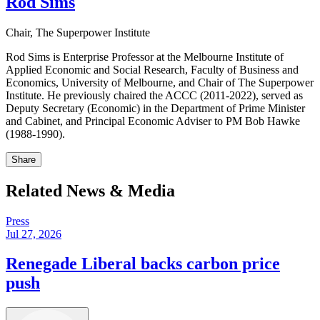
Rod Sims​​​​‌ ‍ ​‍​‍‌‍ ‌ ​‍‌‍‍‌‌‍‌ ‌‍‍‌‌‍ ‍​‍​‍​ ‍‍​‍​‍‌ ​ ‌‍​‌‌‍ ‍‌‍‍‌‌ ‌​‌ ‍‌​‍ ‍‌‍‍‌‌‍ ​‍​‍​‍ ​​‍​‍‌‍‍​‌ ​‍‌‍‌‌‌‍‌‍​‍​‍​ ‍‍​‍​‍‌‍‍​‌ ‌​‌ ‌​‌ ​​​ ‍‍​‍ ​‍ ‌‍ ​‌‍ ‌‍​ ‌‍​‌‌‍ ​‌‍‍​‌‍ ‌ ​ ‌ ‌​​ ‍‍​ ​ ​ ​ ​ ​ ​ ​ ​‍ ‌‍‍‌‌‍ ‍‌ ‌​‌‍‌‌‌‍ ‍‌ ‌​​‍ ‌‍‌‌‌‍‌​‌‍‍‌‌ ‌​​‍ ‌‍ ‌‌‍ ‌‍‌​‌‍‌‌​ ‌‌ ​​‌ ​‍‌‍‌‌‌ ​ ‌‍‌‌‌‍ ‍‌ ‌​‌‍​‌‌ ‌​‌‍‍‌‌‍ ‌‍ ‍​ ‍ ‌‍‍‌‌‍‌​​ ‌​ ‌‌​ ‍​​ ‌‌​ ​‍‌‍‌​​ ‍‌​ ‌‍​ ‍​​‍ ‌​ ‍​​ ‍‌‌‍​‍​ ‌ ​‍ ‌​ ‌​​ ‍​​ ‌​‌‍‌‍​‍ ‌‌‍​‍​ ​‍​ ‍​​ ‌‍​‍ ‌​ ‍‌​ ‌‌​ ​‌‌‍​ ‌‍​‌​ ​ ​ ‍​​ ​‍‌‍​ ​ ​‌​ ‌​​ ‍‌​ ‍ ‌ ‌​‌ ‍‌‌ ​​‌‍‌‌​ ‌‌‍​‌‌ ‌‌‌ ‌​‌‍‍​‌‍ ‌ ​‍​ ‍ ‌ ​​‌‍​‌‌ ‌​‌‍‍​​ ‌‌‍ ‍‌‍​‌‌‍ ‌‌‍‌‌​ ‌‍​‍‌‍​‌‌ ​ ‌‍‌‌‌‌‌‌‌ ​‍‌‍ ​​ ‌‌‍‍​‌ ‌​‌ ‌​‌ ​​​‍‌‌​ ​ ‌​​‌​‍‌‌​ ​‍‌​‌‍​‍‌‌​ ​‍‌​‌‍‌‍ ​‌‍ ‌‍​ ‌‍​‌‌‍ ​‌‍‍​‌‍ ‌ ​ ‌ ‌​​‍‌‌​ ​ ‌​​‌​ ​ ​ ​ ​ ​ ​ ​ ​‍‌‍‌‍‍‌‌‍‌​​ ‌​ ‌‌​ ‍​​ ‌‌​ ​‍‌‍‌​​ ‍‌​ ‌‍​ ‍​​‍ ‌​ ‍​​ ‍‌‌‍​‍​ ‌ ​‍ ‌​ ‌​​ ‍​​ ‌​‌‍‌‍​‍ ‌‌‍​‍​ ​‍​ ‍​​ ‌‍​‍ ‌​ ‍‌​ ‌‌​ ​‌‌‍​ ‌‍​‌​ ​ ​ ‍​​ ​‍‌‍​ ​ ​‌​ ‌​​ ‍‌​‍‌‍‌ ‌​‌ ‍‌‌ ​​‌‍‌‌​ ‌‌‍​‌‌ ‌‌‌ ‌​‌‍‍​‌‍ ‌ ​‍​‍‌‍‌ ​​‌‍​‌‌ ‌​‌‍‍​​ ‌‌‍ ‍‌‍​‌‌‍ ‌‌‍‌‌​‍‌‍‌ ​​‌‍‌‌‌ ​‍‌ ​ ‌ ​​‌‍‌‌‌‍​ ‌ ‌​‌‍‍‌‌ ‌‍‌‍‌‌​ ‌‌ ​​‌ ‌‌‌‍​‍‌‍ ​‌‍‍‌‌ ​ ‌‍‍​‌‍‌‌‌‍‌​​‍​‍‌ ‌
Chair​​​​‌ ‍ ​‍​‍‌‍ ‌ ​‍‌‍‍‌‌‍‌ ‌‍‍‌‌‍ ‍​‍​‍​ ‍‍​‍​‍‌ ​ ‌‍​‌‌‍ ‍‌‍‍‌‌ ‌​‌ ‍‌​‍ ‍‌‍‍‌‌‍ ​‍​‍​‍ ​​‍​‍‌‍‍​‌ ​‍‌‍‌‌‌‍‌‍​‍​‍​ ‍‍​‍​‍‌‍‍​‌ ‌​‌ ‌​‌ ​​​ ‍‍​‍ ​‍ ‌‍ ​‌‍ ‌‍​ ‌‍​‌‌‍ ​‌‍‍​‌‍ ‌ ​ ‌ ‌​​ ‍‍​ ​ ​ ​ ​ ​ ​ ​ ​‍ ‌‍‍‌‌‍ ‍‌ ‌​‌‍‌‌‌‍ ‍‌ ‌​​‍ ‌‍‌‌‌‍‌​‌‍‍‌‌ ‌​​‍ ‌‍ ‌‌‍ ‌‍‌​‌‍‌‌​ ‌‌ ​​‌ ​‍‌‍‌‌‌ ​ ‌‍‌‌‌‍ ‍‌ ‌​‌‍​‌‌ ‌​‌‍‍‌‌‍ ‌‍ ‍​ ‍ ‌‍‍‌‌‍‌​​ ‌​ ‌‌​ ‍​​ ‌‌​ ​‍‌‍‌​​ ‍‌​ ‌‍​ ‍​​‍ ‌​ ‍​​ ‍‌‌‍​‍​ ‌ ​‍ ‌​ ‌​​ ‍​​ ‌​‌‍‌‍​‍ ‌‌‍​‍​ ​‍​ ‍​​ ‌‍​‍ ‌​ ‍‌​ ‌‌​ ​‌‌‍​ ‌‍​‌​ ​ ​ ‍​​ ​‍‌‍​ ​ ​‌​ ‌​​ ‍‌​ ‍ ‌ ‌​‌ ‍‌‌ ​​‌‍‌‌​ ‌‌‍​‌‌ ‌‌‌ ‌​‌‍‍​‌‍ ‌ ​‍​ ‍ ‌ ​​‌‍​‌‌ ‌​‌‍‍​​ ‌‌ ‌​‌‍‍‌‌ ‌​‌‍ ​‌‍‌‌​ ‌‍​‍‌‍​‌‌ ​ ‌‍‌‌‌‌‌‌‌ ​‍‌‍ ​​ ‌‌‍‍​‌ ‌​‌ ‌​‌ ​​​‍‌‌​ ​ ‌​​‌​‍‌‌​ ​‍‌​‌‍​‍‌‌​ ​‍‌​‌‍‌‍ ​‌‍ ‌‍​ ‌‍​‌‌‍ ​‌‍‍​‌‍ ‌ ​ ‌ ‌​​‍‌‌​ ​ ‌​​‌​ ​ ​ ​ ​ ​ ​ ​ ​‍‌‍‌‍‍‌‌‍‌​​ ‌​ ‌‌​ ‍​​ ‌‌​ ​‍‌‍‌​​ ‍‌​ ‌‍​ ‍​​‍ ‌​ ‍​​ ‍‌‌‍​‍​ ‌ ​‍ ‌​ ‌​​ ‍​​ ‌​‌‍‌‍​‍ ‌‌‍​‍​ ​‍​ ‍​​ ‌‍​‍ ‌​ ‍‌​ ‌‌​ ​‌‌‍​ ‌‍​‌​ ​ ​ ‍​​ ​‍‌‍​ ​ ​‌​ ‌​​ ‍‌​‍‌‍‌ ‌​‌ ‍‌‌ ​​‌‍‌‌​ ‌‌‍​‌‌ ‌‌‌ ‌​‌‍‍​‌‍ ‌ ​‍​‍‌‍‌ ​​‌‍​‌‌ ‌​‌‍‍​​ ‌‌ ‌​‌‍‍‌‌ ‌​‌‍ ​‌‍‌‌​‍‌‍‌ ​​‌‍‌‌‌ ​‍‌ ​ ‌ ​​‌‍‌‌‌‍​ ‌ ‌​‌‍‍‌‌ ‌‍‌‍‌‌​ ‌‌ ​​‌ ‌‌‌‍​‍‌‍ ​‌‍‍‌‌ ​ ‌‍‍​‌‍‌‌‌‍‌​​‍​‍‌ ‌, The Superpower Institute​​​​‌ ‍ ​‍​‍‌‍ ‌ ​‍‌‍‍‌‌‍‌ ‌‍‍‌‌‍ ‍​‍​‍​ ‍‍​‍​‍‌ ​ ‌‍​‌‌‍ ‍‌‍‍‌‌ ‌​‌ ‍‌​‍ ‍‌‍‍‌‌‍ ​‍​‍​‍ ​​‍​‍‌‍‍​‌ ​‍‌‍‌‌‌‍‌‍​‍​‍​ ‍‍​‍​‍‌‍‍​‌ ‌​‌ ‌​‌ ​​​ ‍‍​‍ ​‍ ‌‍ ​‌‍ ‌‍​ ‌‍​‌‌‍ ​‌‍‍​‌‍ ‌ ​ ‌ ‌​​ ‍‍​ ​ ​ ​ ​ ​ ​ ​ ​‍ ‌‍‍‌‌‍ ‍‌ ‌​‌‍‌‌‌‍ ‍‌ ‌​​‍ ‌‍‌‌‌‍‌​‌‍‍‌‌ ‌​​‍ ‌‍ ‌‌‍ ‌‍‌​‌‍‌‌​ ‌‌ ​​‌ ​‍‌‍‌‌‌ ​ ‌‍‌‌‌‍ ‍‌ ‌​‌‍​‌‌ ‌​‌‍‍‌‌‍ ‌‍ ‍​ ‍ ‌‍‍‌‌‍‌​​ ‌​ ‍​‌‍​ ​ ‍​​ ‍​​ ‍‌​ ‌‍‌‍‌‌‌‍​‍​‍ ‌​ ‌‌​ ​​​ ‌​‌‍​ ​‍ ‌​ ‌​​ ​‌​ ​ ‌‍‌‍​‍ ‌‌‍​‌​ ‍‌‌‍​ ‌‍​‍​‍ ‌‌‍‌‌‌‍‌‌​ ‍​‌‍​‌​ ​‌​ ‌‍​ ‍‌​ ‍‌​ ​​​ ​​​ ‍‌​ ​ ​ ‍ ‌ ‌​‌ ‍‌‌ ​​‌‍‌‌​ ‌‌‍ ‌ ​‍‌‍‌ ‌‍​‌‌‍ ‍‌‍‍‌‌ ​ ‌‍​‌‌ ‌​‌‍‍‌‌‍ ‌‍ ‍​ ‍ ‌ ​​‌‍​‌‌ ‌​‌‍‍​​ ‌‌‍ ‍‌‍​‌‌‍ ‌‌‍‌‌​ ‌‍​‍‌‍​‌‌ ​ ‌‍‌‌‌‌‌‌‌ ​‍‌‍ ​​ ‌‌‍‍​‌ ‌​‌ ‌​‌ ​​​‍‌‌​ ​ ‌​​‌​‍‌‌​ ​‍‌​‌‍​‍‌‌​ ​‍‌​‌‍‌‍ ​‌‍ ‌‍​ ‌‍​‌‌‍ ​‌‍‍​‌‍ ‌ ​ ‌ ‌​​‍‌‌​ ​ ‌​​‌​ ​ ​ ​ ​ ​ ​ ​ ​‍‌‍‌‍‍‌‌‍‌​​ ‌​ ‍​‌‍​ ​ ‍​​ ‍​​ ‍‌​ ‌‍‌‍‌‌‌‍​‍​‍ ‌​ ‌‌​ ​​​ ‌​‌‍​ ​‍ ‌​ ‌​​ ​‌​ ​ ‌‍‌‍​‍ ‌‌‍​‌​ ‍‌‌‍​ ‌‍​‍​‍ ‌‌‍‌‌‌‍‌‌​ ‍​‌‍​‌​ ​‌​ ‌‍​ ‍‌​ ‍‌​ ​​​ ​​​ ‍‌​ ​ ​‍‌‍‌ ‌​‌ ‍‌‌ ​​‌‍‌‌​ ‌‌‍ ‌ ​‍‌‍‌ ‌‍​‌‌‍ ‍‌‍‍‌‌ ​ ‌‍​‌‌ ‌​‌‍‍‌‌‍ ‌‍ ‍​‍‌‍‌ ​​‌‍​‌‌ ‌​‌‍‍​​ ‌‌‍ ‍‌‍​‌‌‍ ‌‌‍‌‌​‍‌‍‌ ​​‌‍‌‌‌ ​‍‌ ​ ‌ ​​‌‍‌‌‌‍​ ‌ ‌​‌‍‍‌‌ ‌‍‌‍‌‌​ ‌‌ ​​‌ ‌‌‌‍​‍‌‍ ​‌‍‍‌‌ ​ ‌‍‍​‌‍‌‌‌‍‌​​‍​‍‌ ‌
Rod Sims is Enterprise Professor at the Melbourne Institute of
Applied Economic and Social Research, Faculty of Business and
Economics, University of Melbourne, and Chair of The Superpower
Institute. He previously chaired the ACCC (2011-2022), served as
Deputy Secretary (Economic) in the Department of Prime Minister
and Cabinet, and Principal Economic Adviser to PM Bob Hawke
(1988-1990). ​​​​‌ ‍ ​‍​‍‌‍ ‌ ​‍‌‍‍‌‌‍‌ ‌‍‍‌‌‍ ‍​‍​‍​ ‍‍​‍​‍‌ ​ ‌‍​‌‌‍ ‍‌‍‍‌‌ ‌​‌ ‍‌​‍ ‍‌‍‍‌‌‍ ​‍​‍​‍ ​​‍​‍‌‍‍​‌ ​‍‌‍‌‌‌‍‌‍​‍​‍​ ‍‍​‍​‍‌‍‍​‌ ‌​‌ ‌​‌ ​​​ ‍‍​‍ ​‍ ‌‍ ​‌‍ ‌‍​ ‌‍​‌‌‍ ​‌‍‍​‌‍ ‌ ​ ‌ ‌​​ ‍‍​ ​ ​ ​ ​ ​ ​ ​ ​‍ ‌‍‍‌‌‍ ‍‌ ‌​‌‍‌‌‌‍ ‍‌ ‌​​‍ ‌‍‌‌‌‍‌​‌‍‍‌‌ ‌​​‍ ‌‍ ‌‌‍ ‌‍‌​‌‍‌‌​ ‌‌ ​​‌ ​‍‌‍‌‌‌ ​ ‌‍‌‌‌‍ ‍‌ ‌​‌‍​‌‌ ‌​‌‍‍‌‌‍ ‌‍ ‍​ ‍ ‌‍‍‌‌‍‌​​ ‌​ ‌‌​ ‍​​ ‌‌​ ​‍‌‍‌​​ ‍‌​ ‌‍​ ‍​​‍ ‌​ ‍​​ ‍‌‌‍​‍​ ‌ ​‍ ‌​ ‌​​ ‍​​ ‌​‌‍‌‍​‍ ‌‌‍​‍​ ​‍​ ‍​​ ‌‍​‍ ‌​ ‍‌​ ‌‌​ ​‌‌‍​ ‌‍​‌​ ​ ​ ‍​​ ​‍‌‍​ ​ ​‌​ ‌​​ ‍‌​ ‍ ‌ ‌​‌ ‍‌‌ ​​‌‍‌‌​ ‌‌‍​‌‌ ‌‌‌ ‌​‌‍‍​‌‍ ‌ ​‍​ ‍ ‌ ​​‌‍​‌‌ ‌​‌‍‍​​ ‌‌‍‌​‌‍‌‌‌ ​ ‌‍​ ‌ ​‍‌‍‍‌‌ ​​‌ ‌​‌‍‍‌‌‍ ‌‍ ‍​ ‌‍​‍‌‍​‌‌ ​ ‌‍‌‌‌‌‌‌‌ ​‍‌‍ ​​ ‌‌‍‍​‌ ‌​‌ ‌​‌ ​​​‍‌‌​ ​ ‌​​‌​‍‌‌​ ​‍‌​‌‍​‍‌‌​ ​‍‌​‌‍‌‍ ​‌‍ ‌‍​ ‌‍​‌‌‍ ​‌‍‍​‌‍ ‌ ​ ‌ ‌​​‍‌‌​ ​ ‌​​‌​ ​ ​ ​ ​ ​ ​ ​ ​‍‌‍‌‍‍‌‌‍‌​​ ‌​ ‌‌​ ‍​​ ‌‌​ ​‍‌‍‌​​ ‍‌​ ‌‍​ ‍​​‍ ‌​ ‍​​ ‍‌‌‍​‍​ ‌ ​‍ ‌​ ‌​​ ‍​​ ‌​‌‍‌‍​‍ ‌‌‍​‍​ ​‍​ ‍​​ ‌‍​‍ ‌​ ‍‌​ ‌‌​ ​‌‌‍​ ‌‍​‌​ ​ ​ ‍​​ ​‍‌‍​ ​ ​‌​ ‌​​ ‍‌​‍‌‍‌ ‌​‌ ‍‌‌ ​​‌‍‌‌​ ‌‌‍​‌‌ ‌‌‌ ‌​‌‍‍​‌‍ ‌ ​‍​‍‌‍‌ ​​‌‍​‌‌ ‌​‌‍‍​​ ‌‌‍‌​‌‍‌‌‌ ​ ‌‍​ ‌ ​‍‌‍‍‌‌ ​​‌ ‌​‌‍‍‌‌‍ ‌‍ ‍​‍‌‍‌ ​​‌‍‌‌‌ ​‍‌ ​ ‌ ​​‌‍‌‌‌‍​ ‌ ‌​‌‍‍‌‌ ‌‍‌‍‌‌​ ‌‌ ​​‌ ‌‌‌‍​‍‌‍ ​‌‍‍‌‌ ​ ‌‍‍​‌‍‌‌‌‍‌​​‍​‍‌ ‌
Share
Related News & Media
Press
Jul 27, 2026
Renegade Liberal backs carbon price
push​​​​‌ ‍ ​‍​‍‌‍ ‌ ​‍‌‍‍‌‌‍‌ ‌‍‍‌‌‍ ‍​‍​‍​ ‍‍​‍​‍‌ ​ ‌‍​‌‌‍ ‍‌‍‍‌‌ ‌​‌ ‍‌​‍ ‍‌‍‍‌‌‍ ​‍​‍​‍ ​​‍​‍‌‍‍​‌ ​‍‌‍‌‌‌‍‌‍​‍​‍​ ‍‍​‍​‍‌‍‍​‌ ‌​‌ ‌​‌ ​​​ ‍‍​‍ ​‍ ‌‍ ​‌‍ ‌‍​ ‌‍​‌‌‍ ​‌‍‍​‌‍ ‌ ​ ‌ ‌​​ ‍‍​ ​ ​ ​ ​ ​ ​ ​ ​‍ ‌‍‍‌‌‍ ‍‌ ‌​‌‍‌‌‌‍ ‍‌ ‌​​‍ ‌‍‌‌‌‍‌​‌‍‍‌‌ ‌​​‍ ‌‍ ‌‌‍ ‌‍‌​‌‍‌‌​ ‌‌ ​​‌ ​‍‌‍‌‌‌ ​ ‌‍‌‌‌‍ ‍‌ ‌​‌‍​‌‌ ‌​‌‍‍‌‌‍ ‌‍ ‍​ ‍ ‌‍‍‌‌‍‌​​ ‌‌‍‌​‌‍​ ‌‍‌‌​ ​ ​ ‍‌​ ​‍‌‍​‍‌‍‌​​‍ ‌‌‍‌​‌‍​ ​ ‌‍‌‍‌​​‍ ‌​ ‌​​ ​‌‌‍​‍​ ‌​​‍ ‌‌‍​‍‌‍​ ​ ‌​‌‍​‍​‍ ‌​ ​‍​ ‌‌‌‍‌‌‌‍‌‍​ ​‍‌‍​‍​ ‌ ‌‍‌​‌‍​‌​ ‌​​ ​‌​ ​‌​ ‍ ‌ ‌​‌ ‍‌‌ ​​‌‍‌‌​ ‌‌‍ ‍‌‍‌‌‌ ‌ ‌ ​ ​ ‍ ‌ ​​‌‍​‌‌ ‌​‌‍‍​​ ‌‌ ‌​‌‍‍‌‌ ‌​‌‍ ​‌‍‌‌​ ‌‍​‍‌‍​‌‌ ​ ‌‍‌‌‌‌‌‌‌ ​‍‌‍ ​​ ‌‌‍‍​‌ ‌​‌ ‌​‌ ​​​‍‌‌​ ​ ‌​​‌​‍‌‌​ ​‍‌​‌‍​‍‌‌​ ​‍‌​‌‍‌‍ ​‌‍ ‌‍​ ‌‍​‌‌‍ ​‌‍‍​‌‍ ‌ ​ ‌ ‌​​‍‌‌​ ​ ‌​​‌​ ​ ​ ​ ​ ​ ​ ​ ​‍‌‍‌‍‍‌‌‍‌​​ ‌‌‍‌​‌‍​ ‌‍‌‌​ ​ ​ ‍‌​ ​‍‌‍​‍‌‍‌​​‍ ‌‌‍‌​‌‍​ ​ ‌‍‌‍‌​​‍ ‌​ ‌​​ ​‌‌‍​‍​ ‌​​‍ ‌‌‍​‍‌‍​ ​ ‌​‌‍​‍​‍ ‌​ ​‍​ ‌‌‌‍‌‌‌‍‌‍​ ​‍‌‍​‍​ ‌ ‌‍‌​‌‍​‌​ ‌​​ ​‌​ ​‌​‍‌‍‌ ‌​‌ ‍‌‌ ​​‌‍‌‌​ ‌‌‍ ‍‌‍‌‌‌ ‌ ‌ ​ ​‍‌‍‌ ​​‌‍​‌‌ ‌​‌‍‍​​ ‌‌ ‌​‌‍‍‌‌ ‌​‌‍ ​‌‍‌‌​‍‌‍‌ ​​‌‍‌‌‌ ​‍‌ ​ ‌ ​​‌‍‌‌‌‍​ ‌ ‌​‌‍‍‌‌ ‌‍‌‍‌‌​ ‌‌ ​​‌ ‌‌‌‍​‍‌‍ ​‌‍‍‌‌ ​ ‌‍‍​‌‍‌‌‌‍‌​​‍​‍‌ ‌