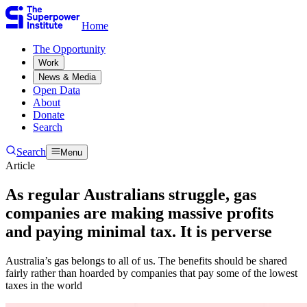
Home
The Opportunity​​​​‌ ‍ ​‍​‍‌‍ ‌ ​‍‌‍‍‌‌‍‌ ‌‍‍‌‌‍ ‍​‍​‍​ ‍‍​‍​‍‌ ​ ‌‍​‌‌‍ ‍‌‍‍‌‌ ‌​‌ ‍‌​‍ ‍‌‍‍‌‌‍ ​‍​‍​‍ ​​‍​‍‌‍‍​‌ ​‍‌‍‌‌‌‍‌‍​‍​‍​ ‍‍​‍​‍‌‍‍​‌ ‌​‌ ‌​‌ ​​​ ‍‍​‍ ​‍ ‌‍ ​‌‍ ‌‍​ ‌‍​‌‌‍ ​‌‍‍​‌‍ ‌ ​ ‌ ‌​​ ‍‍​ ​ ​ ​ ​ ​ ​ ​ ​‍ ‌‍‍‌‌‍ ‍‌ ‌​‌‍‌‌‌‍ ‍‌ ‌​​‍ ‌‍‌‌‌‍‌​‌‍‍‌‌ ‌​​‍ ‌‍ ‌‌‍ ‌‍‌​‌‍‌‌​ ‌‌ ​​‌ ​‍‌‍‌‌‌ ​ ‌‍‌‌‌‍ ‍‌ ‌​‌‍​‌‌ ‌​‌‍‍‌‌‍ ‌‍ ‍​ ‍ ‌‍‍‌‌‍‌​​ ‌​ ​‍​ ‌‍​ ‌‌​ ‌‍​ ​​‌‍‌‌​ ‍​​ ​​​‍ ‌​ ‌ ​ ‌​​ ‌‍​ ‌‌​‍ ‌​ ‌​​ ‍​​ ​ ​ ‍‌​‍ ‌​ ‍​​ ‌‍​ ​‍​ ‍‌​‍ ‌​ ‌‌​ ‌‌​ ‌ ​ ​‍‌‍‌‍​ ‍​​ ​‍​ ‍‌​ ‌‌​ ‍​​ ​​‌‍‌‌​ ‍ ‌ ‌​‌ ‍‌‌ ​​‌‍‌‌​ ‌‌ ​ ‌‍‌‌‌ ‌​‌ ‌​‌‍‍‌‌‍ ‍‌‍‌ ‌ ​ ​ ‍ ‌ ​​‌‍​‌‌ ‌​‌‍‍​​ ‌‌ ​ ‌‍‍‌‌ ‌​‌‍‌‌‌​ ‍‌‍​‌‌ ‌‍‌​‍‌‌ ‌​‌‍‌‌‌‍ ‌‌ ​ ​‍‌‌​ ‌‌‌​​‍‌‌ ‌‍‍ ‌‍‌‌‌ ‍‌​‍‌‌​ ​ ‌​‌​​‍‌‌​ ​ ‌​‌​​‍‌‌​ ​‍​ ​‍‌‍‌‌‌‍​‍‌‍‌‌‌‍​ ‌‍​‍‌‍​‌​ ​​​ ​​​ ​​​ ‌​​ ​​‌‍​ ​‍‌‌​ ​‍​ ​‍​‍‌‌​ ‌‌‌​‌​​‍ ‍‌‍ ​‌‍​‌‌‍​‍‌‍‌‌‌‍ ​​ ‌‍​‍‌‍​‌‌ ​ ‌‍‌‌‌‌‌‌‌ ​‍‌‍ ​​ ‌‌‍‍​‌ ‌​‌ ‌​‌ ​​​‍‌‌​ ​ ‌​​‌​‍‌‌​ ​‍‌​‌‍​‍‌‌​ ​‍‌​‌‍‌‍ ​‌‍ ‌‍​ ‌‍​‌‌‍ ​‌‍‍​‌‍ ‌ ​ ‌ ‌​​‍‌‌​ ​ ‌​​‌​ ​ ​ ​ ​ ​ ​ ​ ​‍‌‍‌‍‍‌‌‍‌​​ ‌​ ​‍​ ‌‍​ ‌‌​ ‌‍​ ​​‌‍‌‌​ ‍​​ ​​​‍ ‌​ ‌ ​ ‌​​ ‌‍​ ‌‌​‍ ‌​ ‌​​ ‍​​ ​ ​ ‍‌​‍ ‌​ ‍​​ ‌‍​ ​‍​ ‍‌​‍ ‌​ ‌‌​ ‌‌​ ‌ ​ ​‍‌‍‌‍​ ‍​​ ​‍​ ‍‌​ ‌‌​ ‍​​ ​​‌‍‌‌​‍‌‍‌ ‌​‌ ‍‌‌ ​​‌‍‌‌​ ‌‌ ​ ‌‍‌‌‌ ‌​‌ ‌​‌‍‍‌‌‍ ‍‌‍‌ ‌ ​ ​‍‌‍‌ ​​‌‍​‌‌ ‌​‌‍‍​​ ‌‌ ​ ‌‍‍‌‌ ‌​‌‍‌‌‌​ ‍‌‍​‌‌ ‌‍‌​‍‌‌ ‌​‌‍‌‌‌‍ ‌‌ ​ ​‍‌‌​ ‌‌‌​​‍‌‌ ‌‍‍ ‌‍‌‌‌ ‍‌​‍‌‌​ ​ ‌​‌​​‍‌‌​ ​ ‌​‌​​‍‌‌​ ​‍​ ​‍‌‍‌‌‌‍​‍‌‍‌‌‌‍​ ‌‍​‍‌‍​‌​ ​​​ ​​​ ​​​ ‌​​ ​​‌‍​ ​‍‌‌​ ​‍​ ​‍​‍‌‌​ ‌‌‌​‌​​‍ ‍‌‍ ​‌‍​‌‌‍​‍‌‍‌‌‌‍ ​​‍‌‍‌ ​​‌‍‌‌‌ ​‍‌ ​ ‌ ​​‌‍‌‌‌‍​ ‌ ‌​‌‍‍‌‌ ‌‍‌‍‌‌​ ‌‌ ​​‌ ‌‌‌‍​‍‌‍ ​‌‍‍‌‌ ​ ‌‍‍​‌‍‌‌‌‍‌​​‍​‍‌ ‌
Work​​​​‌ ‍ ​‍​‍‌‍ ‌ ​‍‌‍‍‌‌‍‌ ‌‍‍‌‌‍ ‍​‍​‍​ ‍‍​‍​‍‌ ​ ‌‍​‌‌‍ ‍‌‍‍‌‌ ‌​‌ ‍‌​‍ ‍‌‍‍‌‌‍ ​‍​‍​‍ ​​‍​‍‌‍‍​‌ ​‍‌‍‌‌‌‍‌‍​‍​‍​ ‍‍​‍​‍‌‍‍​‌ ‌​‌ ‌​‌ ​​​ ‍‍​‍ ​‍ ‌‍ ​‌‍ ‌‍​ ‌‍​‌‌‍ ​‌‍‍​‌‍ ‌ ​ ‌ ‌​​ ‍‍​ ​ ​ ​ ​ ​ ​ ​ ​‍ ‌‍‍‌‌‍ ‍‌ ‌​‌‍‌‌‌‍ ‍‌ ‌​​‍ ‌‍‌‌‌‍‌​‌‍‍‌‌ ‌​​‍ ‌‍ ‌‌‍ ‌‍‌​‌‍‌‌​ ‌‌ ​​‌ ​‍‌‍‌‌‌ ​ ‌‍‌‌‌‍ ‍‌ ‌​‌‍​‌‌ ‌​‌‍‍‌‌‍ ‌‍ ‍​ ‍ ‌‍‍‌‌‍‌​​ ‌​ ​‍​ ‌‍​ ‌‌​ ‌‍​ ​​‌‍‌‌​ ‍​​ ​​​‍ ‌​ ‌ ​ ‌​​ ‌‍​ ‌‌​‍ ‌​ ‌​​ ‍​​ ​ ​ ‍‌​‍ ‌​ ‍​​ ‌‍​ ​‍​ ‍‌​‍ ‌​ ‌‌​ ‌‌​ ‌ ​ ​‍‌‍‌‍​ ‍​​ ​‍​ ‍‌​ ‌‌​ ‍​​ ​​‌‍‌‌​ ‍ ‌ ‌​‌ ‍‌‌ ​​‌‍‌‌​ ‌‌ ​ ‌‍‌‌‌ ‌​‌ ‌​‌‍‍‌‌‍ ‍‌‍‌ ‌ ​ ​ ‍ ‌ ​​‌‍​‌‌ ‌​‌‍‍​​ ‌‌ ​ ‌‍‍‌‌ ‌​‌‍‌‌‌​ ‍‌‍​‌‌ ‌‍‌​‍‌‌ ‌​‌‍‌‌‌‍ ‌‌ ​ ​‍‌‌​ ‌‌‌​​‍‌‌ ‌‍‍ ‌‍‌‌‌ ‍‌​‍‌‌​ ​ ‌​‌​​‍‌‌​ ​ ‌​‌​​‍‌‌​ ​‍​ ​‍​ ‌‌​ ​​‌‍‌‍‌‍​‌‌‍‌​​ ‌‌​ ‌ ‌‍‌‍​ ‌ ‌‍​‌‌‍‌‌​ ​‍​ ‌ ​ ‌​‌‍‌‌​ ‍‌‌‍​ ​ ​​‌‍‌​​ ‍‌​ ​ ​ ‌‌​ ‌‌​ ​‍​ ‌ ​ ‌ ​ ‌‌‌‍‌​‌‍​‌​ ‍‌​ ​​​ ‌ ​‍‌‌​ ​‍​ ​‍​‍‌‌​ ‌‌‌​‌​​‍ ‍‌‍ ​‌‍​‌‌‍​‍‌‍‌‌‌‍ ​​ ‌‍​‍‌‍​‌‌ ​ ‌‍‌‌‌‌‌‌‌ ​‍‌‍ ​​ ‌‌‍‍​‌ ‌​‌ ‌​‌ ​​​‍‌‌​ ​ ‌​​‌​‍‌‌​ ​‍‌​‌‍​‍‌‌​ ​‍‌​‌‍‌‍ ​‌‍ ‌‍​ ‌‍​‌‌‍ ​‌‍‍​‌‍ ‌ ​ ‌ ‌​​‍‌‌​ ​ ‌​​‌​ ​ ​ ​ ​ ​ ​ ​ ​‍‌‍‌‍‍‌‌‍‌​​ ‌​ ​‍​ ‌‍​ ‌‌​ ‌‍​ ​​‌‍‌‌​ ‍​​ ​​​‍ ‌​ ‌ ​ ‌​​ ‌‍​ ‌‌​‍ ‌​ ‌​​ ‍​​ ​ ​ ‍‌​‍ ‌​ ‍​​ ‌‍​ ​‍​ ‍‌​‍ ‌​ ‌‌​ ‌‌​ ‌ ​ ​‍‌‍‌‍​ ‍​​ ​‍​ ‍‌​ ‌‌​ ‍​​ ​​‌‍‌‌​‍‌‍‌ ‌​‌ ‍‌‌ ​​‌‍‌‌​ ‌‌ ​ ‌‍‌‌‌ ‌​‌ ‌​‌‍‍‌‌‍ ‍‌‍‌ ‌ ​ ​‍‌‍‌ ​​‌‍​‌‌ ‌​‌‍‍​​ ‌‌ ​ ‌‍‍‌‌ ‌​‌‍‌‌‌​ ‍‌‍​‌‌ ‌‍‌​‍‌‌ ‌​‌‍‌‌‌‍ ‌‌ ​ ​‍‌‌​ ‌‌‌​​‍‌‌ ‌‍‍ ‌‍‌‌‌ ‍‌​‍‌‌​ ​ ‌​‌​​‍‌‌​ ​ ‌​‌​​‍‌‌​ ​‍​ ​‍​ ‌‌​ ​​‌‍‌‍‌‍​‌‌‍‌​​ ‌‌​ ‌ ‌‍‌‍​ ‌ ‌‍​‌‌‍‌‌​ ​‍​ ‌ ​ ‌​‌‍‌‌​ ‍‌‌‍​ ​ ​​‌‍‌​​ ‍‌​ ​ ​ ‌‌​ ‌‌​ ​‍​ ‌ ​ ‌ ​ ‌‌‌‍‌​‌‍​‌​ ‍‌​ ​​​ ‌ ​‍‌‌​ ​‍​ ​‍​‍‌‌​ ‌‌‌​‌​​‍ ‍‌‍ ​‌‍​‌‌‍​‍‌‍‌‌‌‍ ​​‍‌‍‌ ​​‌‍‌‌‌ ​‍‌ ​ ‌ ​​‌‍‌‌‌‍​ ‌ ‌​‌‍‍‌‌ ‌‍‌‍‌‌​ ‌‌ ​​‌ ‌‌‌‍​‍‌‍ ​‌‍‍‌‌ ​ ‌‍‍​‌‍‌‌‌‍‌​​‍​‍‌ ‌
News & Media​​​​‌ ‍ ​‍​‍‌‍ ‌ ​‍‌‍‍‌‌‍‌ ‌‍‍‌‌‍ ‍​‍​‍​ ‍‍​‍​‍‌ ​ ‌‍​‌‌‍ ‍‌‍‍‌‌ ‌​‌ ‍‌​‍ ‍‌‍‍‌‌‍ ​‍​‍​‍ ​​‍​‍‌‍‍​‌ ​‍‌‍‌‌‌‍‌‍​‍​‍​ ‍‍​‍​‍‌‍‍​‌ ‌​‌ ‌​‌ ​​​ ‍‍​‍ ​‍ ‌‍ ​‌‍ ‌‍​ ‌‍​‌‌‍ ​‌‍‍​‌‍ ‌ ​ ‌ ‌​​ ‍‍​ ​ ​ ​ ​ ​ ​ ​ ​‍ ‌‍‍‌‌‍ ‍‌ ‌​‌‍‌‌‌‍ ‍‌ ‌​​‍ ‌‍‌‌‌‍‌​‌‍‍‌‌ ‌​​‍ ‌‍ ‌‌‍ ‌‍‌​‌‍‌‌​ ‌‌ ​​‌ ​‍‌‍‌‌‌ ​ ‌‍‌‌‌‍ ‍‌ ‌​‌‍​‌‌ ‌​‌‍‍‌‌‍ ‌‍ ‍​ ‍ ‌‍‍‌‌‍‌​​ ‌​ ​‍​ ‌‍​ ‌‌​ ‌‍​ ​​‌‍‌‌​ ‍​​ ​​​‍ ‌​ ‌ ​ ‌​​ ‌‍​ ‌‌​‍ ‌​ ‌​​ ‍​​ ​ ​ ‍‌​‍ ‌​ ‍​​ ‌‍​ ​‍​ ‍‌​‍ ‌​ ‌‌​ ‌‌​ ‌ ​ ​‍‌‍‌‍​ ‍​​ ​‍​ ‍‌​ ‌‌​ ‍​​ ​​‌‍‌‌​ ‍ ‌ ‌​‌ ‍‌‌ ​​‌‍‌‌​ ‌‌ ​ ‌‍‌‌‌ ‌​‌ ‌​‌‍‍‌‌‍ ‍‌‍‌ ‌ ​ ​ ‍ ‌ ​​‌‍​‌‌ ‌​‌‍‍​​ ‌‌ ​ ‌‍‍‌‌ ‌​‌‍‌‌‌​ ‍‌‍​‌‌ ‌‍‌​‍‌‌ ‌​‌‍‌‌‌‍ ‌‌ ​ ​‍‌‌​ ‌‌‌​​‍‌‌ ‌‍‍ ‌‍‌‌‌ ‍‌​‍‌‌​ ​ ‌​‌​​‍‌‌​ ​ ‌​‌​​‍‌‌​ ​‍​ ​‍​ ​​​ ​ ​ ‌‌​ ‍‌​ ‌‍‌‍‌‌‌‍‌​‌‍‌‌​ ‍​​ ​​​ ‌ ​ ‌‌​‍‌‌​ ​‍​ ​‍​‍‌‌​ ‌‌‌​‌​​‍ ‍‌‍ ​‌‍​‌‌‍​‍‌‍‌‌‌‍ ​​ ‌‍​‍‌‍​‌‌ ​ ‌‍‌‌‌‌‌‌‌ ​‍‌‍ ​​ ‌‌‍‍​‌ ‌​‌ ‌​‌ ​​​‍‌‌​ ​ ‌​​‌​‍‌‌​ ​‍‌​‌‍​‍‌‌​ ​‍‌​‌‍‌‍ ​‌‍ ‌‍​ ‌‍​‌‌‍ ​‌‍‍​‌‍ ‌ ​ ‌ ‌​​‍‌‌​ ​ ‌​​‌​ ​ ​ ​ ​ ​ ​ ​ ​‍‌‍‌‍‍‌‌‍‌​​ ‌​ ​‍​ ‌‍​ ‌‌​ ‌‍​ ​​‌‍‌‌​ ‍​​ ​​​‍ ‌​ ‌ ​ ‌​​ ‌‍​ ‌‌​‍ ‌​ ‌​​ ‍​​ ​ ​ ‍‌​‍ ‌​ ‍​​ ‌‍​ ​‍​ ‍‌​‍ ‌​ ‌‌​ ‌‌​ ‌ ​ ​‍‌‍‌‍​ ‍​​ ​‍​ ‍‌​ ‌‌​ ‍​​ ​​‌‍‌‌​‍‌‍‌ ‌​‌ ‍‌‌ ​​‌‍‌‌​ ‌‌ ​ ‌‍‌‌‌ ‌​‌ ‌​‌‍‍‌‌‍ ‍‌‍‌ ‌ ​ ​‍‌‍‌ ​​‌‍​‌‌ ‌​‌‍‍​​ ‌‌ ​ ‌‍‍‌‌ ‌​‌‍‌‌‌​ ‍‌‍​‌‌ ‌‍‌​‍‌‌ ‌​‌‍‌‌‌‍ ‌‌ ​ ​‍‌‌​ ‌‌‌​​‍‌‌ ‌‍‍ ‌‍‌‌‌ ‍‌​‍‌‌​ ​ ‌​‌​​‍‌‌​ ​ ‌​‌​​‍‌‌​ ​‍​ ​‍​ ​​​ ​ ​ ‌‌​ ‍‌​ ‌‍‌‍‌‌‌‍‌​‌‍‌‌​ ‍​​ ​​​ ‌ ​ ‌‌​‍‌‌​ ​‍​ ​‍​‍‌‌​ ‌‌‌​‌​​‍ ‍‌‍ ​‌‍​‌‌‍​‍‌‍‌‌‌‍ ​​‍‌‍‌ ​​‌‍‌‌‌ ​‍‌ ​ ‌ ​​‌‍‌‌‌‍​ ‌ ‌​‌‍‍‌‌ ‌‍‌‍‌‌​ ‌‌ ​​‌ ‌‌‌‍​‍‌‍ ​‌‍‍‌‌ ​ ‌‍‍​‌‍‌‌‌‍‌​​‍​‍‌ ‌
Open Data​​​​‌ ‍ ​‍​‍‌‍ ‌ ​‍‌‍‍‌‌‍‌ ‌‍‍‌‌‍ ‍​‍​‍​ ‍‍​‍​‍‌ ​ ‌‍​‌‌‍ ‍‌‍‍‌‌ ‌​‌ ‍‌​‍ ‍‌‍‍‌‌‍ ​‍​‍​‍ ​​‍​‍‌‍‍​‌ ​‍‌‍‌‌‌‍‌‍​‍​‍​ ‍‍​‍​‍‌‍‍​‌ ‌​‌ ‌​‌ ​​​ ‍‍​‍ ​‍ ‌‍ ​‌‍ ‌‍​ ‌‍​‌‌‍ ​‌‍‍​‌‍ ‌ ​ ‌ ‌​​ ‍‍​ ​ ​ ​ ​ ​ ​ ​ ​‍ ‌‍‍‌‌‍ ‍‌ ‌​‌‍‌‌‌‍ ‍‌ ‌​​‍ ‌‍‌‌‌‍‌​‌‍‍‌‌ ‌​​‍ ‌‍ ‌‌‍ ‌‍‌​‌‍‌‌​ ‌‌ ​​‌ ​‍‌‍‌‌‌ ​ ‌‍‌‌‌‍ ‍‌ ‌​‌‍​‌‌ ‌​‌‍‍‌‌‍ ‌‍ ‍​ ‍ ‌‍‍‌‌‍‌​​ ‌​ ​‍​ ‌‍​ ‌‌​ ‌‍​ ​​‌‍‌‌​ ‍​​ ​​​‍ ‌​ ‌ ​ ‌​​ ‌‍​ ‌‌​‍ ‌​ ‌​​ ‍​​ ​ ​ ‍‌​‍ ‌​ ‍​​ ‌‍​ ​‍​ ‍‌​‍ ‌​ ‌‌​ ‌‌​ ‌ ​ ​‍‌‍‌‍​ ‍​​ ​‍​ ‍‌​ ‌‌​ ‍​​ ​​‌‍‌‌​ ‍ ‌ ‌​‌ ‍‌‌ ​​‌‍‌‌​ ‌‌ ​ ‌‍‌‌‌ ‌​‌ ‌​‌‍‍‌‌‍ ‍‌‍‌ ‌ ​ ​ ‍ ‌ ​​‌‍​‌‌ ‌​‌‍‍​​ ‌‌ ​ ‌‍‍‌‌ ‌​‌‍‌‌‌​ ‍‌‍​‌‌ ‌‍‌​‍‌‌ ‌​‌‍‌‌‌‍ ‌‌ ​ ​‍‌‌​ ‌‌‌​​‍‌‌ ‌‍‍ ‌‍‌‌‌ ‍‌​‍‌‌​ ​ ‌​‌​​‍‌‌​ ​ ‌​‌​​‍‌‌​ ​‍​ ​‍​ ‍​‌‍‌‍‌‍‌​​ ​ ​ ‍​‌‍​‍‌‍‌‌‌‍​ ​ ​‍‌‍​‍​ ‍‌​ ​ ​‍‌‌​ ​‍​ ​‍​‍‌‌​ ‌‌‌​‌​​‍ ‍‌‍ ​‌‍​‌‌‍​‍‌‍‌‌‌‍ ​​ ‌‍​‍‌‍​‌‌ ​ ‌‍‌‌‌‌‌‌‌ ​‍‌‍ ​​ ‌‌‍‍​‌ ‌​‌ ‌​‌ ​​​‍‌‌​ ​ ‌​​‌​‍‌‌​ ​‍‌​‌‍​‍‌‌​ ​‍‌​‌‍‌‍ ​‌‍ ‌‍​ ‌‍​‌‌‍ ​‌‍‍​‌‍ ‌ ​ ‌ ‌​​‍‌‌​ ​ ‌​​‌​ ​ ​ ​ ​ ​ ​ ​ ​‍‌‍‌‍‍‌‌‍‌​​ ‌​ ​‍​ ‌‍​ ‌‌​ ‌‍​ ​​‌‍‌‌​ ‍​​ ​​​‍ ‌​ ‌ ​ ‌​​ ‌‍​ ‌‌​‍ ‌​ ‌​​ ‍​​ ​ ​ ‍‌​‍ ‌​ ‍​​ ‌‍​ ​‍​ ‍‌​‍ ‌​ ‌‌​ ‌‌​ ‌ ​ ​‍‌‍‌‍​ ‍​​ ​‍​ ‍‌​ ‌‌​ ‍​​ ​​‌‍‌‌​‍‌‍‌ ‌​‌ ‍‌‌ ​​‌‍‌‌​ ‌‌ ​ ‌‍‌‌‌ ‌​‌ ‌​‌‍‍‌‌‍ ‍‌‍‌ ‌ ​ ​‍‌‍‌ ​​‌‍​‌‌ ‌​‌‍‍​​ ‌‌ ​ ‌‍‍‌‌ ‌​‌‍‌‌‌​ ‍‌‍​‌‌ ‌‍‌​‍‌‌ ‌​‌‍‌‌‌‍ ‌‌ ​ ​‍‌‌​ ‌‌‌​​‍‌‌ ‌‍‍ ‌‍‌‌‌ ‍‌​‍‌‌​ ​ ‌​‌​​‍‌‌​ ​ ‌​‌​​‍‌‌​ ​‍​ ​‍​ ‍​‌‍‌‍‌‍‌​​ ​ ​ ‍​‌‍​‍‌‍‌‌‌‍​ ​ ​‍‌‍​‍​ ‍‌​ ​ ​‍‌‌​ ​‍​ ​‍​‍‌‌​ ‌‌‌​‌​​‍ ‍‌‍ ​‌‍​‌‌‍​‍‌‍‌‌‌‍ ​​‍‌‍‌ ​​‌‍‌‌‌ ​‍‌ ​ ‌ ​​‌‍‌‌‌‍​ ‌ ‌​‌‍‍‌‌ ‌‍‌‍‌‌​ ‌‌ ​​‌ ‌‌‌‍​‍‌‍ ​‌‍‍‌‌ ​ ‌‍‍​‌‍‌‌‌‍‌​​‍​‍‌ ‌
About​​​​‌ ‍ ​‍​‍‌‍ ‌ ​‍‌‍‍‌‌‍‌ ‌‍‍‌‌‍ ‍​‍​‍​ ‍‍​‍​‍‌ ​ ‌‍​‌‌‍ ‍‌‍‍‌‌ ‌​‌ ‍‌​‍ ‍‌‍‍‌‌‍ ​‍​‍​‍ ​​‍​‍‌‍‍​‌ ​‍‌‍‌‌‌‍‌‍​‍​‍​ ‍‍​‍​‍‌‍‍​‌ ‌​‌ ‌​‌ ​​​ ‍‍​‍ ​‍ ‌‍ ​‌‍ ‌‍​ ‌‍​‌‌‍ ​‌‍‍​‌‍ ‌ ​ ‌ ‌​​ ‍‍​ ​ ​ ​ ​ ​ ​ ​ ​‍ ‌‍‍‌‌‍ ‍‌ ‌​‌‍‌‌‌‍ ‍‌ ‌​​‍ ‌‍‌‌‌‍‌​‌‍‍‌‌ ‌​​‍ ‌‍ ‌‌‍ ‌‍‌​‌‍‌‌​ ‌‌ ​​‌ ​‍‌‍‌‌‌ ​ ‌‍‌‌‌‍ ‍‌ ‌​‌‍​‌‌ ‌​‌‍‍‌‌‍ ‌‍ ‍​ ‍ ‌‍‍‌‌‍‌​​ ‌​ ​‍​ ‌‍​ ‌‌​ ‌‍​ ​​‌‍‌‌​ ‍​​ ​​​‍ ‌​ ‌ ​ ‌​​ ‌‍​ ‌‌​‍ ‌​ ‌​​ ‍​​ ​ ​ ‍‌​‍ ‌​ ‍​​ ‌‍​ ​‍​ ‍‌​‍ ‌​ ‌‌​ ‌‌​ ‌ ​ ​‍‌‍‌‍​ ‍​​ ​‍​ ‍‌​ ‌‌​ ‍​​ ​​‌‍‌‌​ ‍ ‌ ‌​‌ ‍‌‌ ​​‌‍‌‌​ ‌‌ ​ ‌‍‌‌‌ ‌​‌ ‌​‌‍‍‌‌‍ ‍‌‍‌ ‌ ​ ​ ‍ ‌ ​​‌‍​‌‌ ‌​‌‍‍​​ ‌‌ ​ ‌‍‍‌‌ ‌​‌‍‌‌‌​ ‍‌‍​‌‌ ‌‍‌​‍‌‌ ‌​‌‍‌‌‌‍ ‌‌ ​ ​‍‌‌​ ‌‌‌​​‍‌‌ ‌‍‍ ‌‍‌‌‌ ‍‌​‍‌‌​ ​ ‌​‌​​‍‌‌​ ​ ‌​‌​​‍‌‌​ ​‍​ ​‍​ ‌‍​ ​ ‌‍‌‌‌‍​‌‌‍​‍‌‍‌​‌‍‌‌​ ​​​ ‌‍​ ‌ ​ ‌ ​ ‌‌​‍‌‌​ ​‍​ ​‍​‍‌‌​ ‌‌‌​‌​​‍ ‍‌‍ ​‌‍​‌‌‍​‍‌‍‌‌‌‍ ​​ ‌‍​‍‌‍​‌‌ ​ ‌‍‌‌‌‌‌‌‌ ​‍‌‍ ​​ ‌‌‍‍​‌ ‌​‌ ‌​‌ ​​​‍‌‌​ ​ ‌​​‌​‍‌‌​ ​‍‌​‌‍​‍‌‌​ ​‍‌​‌‍‌‍ ​‌‍ ‌‍​ ‌‍​‌‌‍ ​‌‍‍​‌‍ ‌ ​ ‌ ‌​​‍‌‌​ ​ ‌​​‌​ ​ ​ ​ ​ ​ ​ ​ ​‍‌‍‌‍‍‌‌‍‌​​ ‌​ ​‍​ ‌‍​ ‌‌​ ‌‍​ ​​‌‍‌‌​ ‍​​ ​​​‍ ‌​ ‌ ​ ‌​​ ‌‍​ ‌‌​‍ ‌​ ‌​​ ‍​​ ​ ​ ‍‌​‍ ‌​ ‍​​ ‌‍​ ​‍​ ‍‌​‍ ‌​ ‌‌​ ‌‌​ ‌ ​ ​‍‌‍‌‍​ ‍​​ ​‍​ ‍‌​ ‌‌​ ‍​​ ​​‌‍‌‌​‍‌‍‌ ‌​‌ ‍‌‌ ​​‌‍‌‌​ ‌‌ ​ ‌‍‌‌‌ ‌​‌ ‌​‌‍‍‌‌‍ ‍‌‍‌ ‌ ​ ​‍‌‍‌ ​​‌‍​‌‌ ‌​‌‍‍​​ ‌‌ ​ ‌‍‍‌‌ ‌​‌‍‌‌‌​ ‍‌‍​‌‌ ‌‍‌​‍‌‌ ‌​‌‍‌‌‌‍ ‌‌ ​ ​‍‌‌​ ‌‌‌​​‍‌‌ ‌‍‍ ‌‍‌‌‌ ‍‌​‍‌‌​ ​ ‌​‌​​‍‌‌​ ​ ‌​‌​​‍‌‌​ ​‍​ ​‍​ ‌‍​ ​ ‌‍‌‌‌‍​‌‌‍​‍‌‍‌​‌‍‌‌​ ​​​ ‌‍​ ‌ ​ ‌ ​ ‌‌​‍‌‌​ ​‍​ ​‍​‍‌‌​ ‌‌‌​‌​​‍ ‍‌‍ ​‌‍​‌‌‍​‍‌‍‌‌‌‍ ​​‍‌‍‌ ​​‌‍‌‌‌ ​‍‌ ​ ‌ ​​‌‍‌‌‌‍​ ‌ ‌​‌‍‍‌‌ ‌‍‌‍‌‌​ ‌‌ ​​‌ ‌‌‌‍​‍‌‍ ​‌‍‍‌‌ ​ ‌‍‍​‌‍‌‌‌‍‌​​‍​‍‌ ‌
Donate​​​​‌ ‍ ​‍​‍‌‍ ‌ ​‍‌‍‍‌‌‍‌ ‌‍‍‌‌‍ ‍​‍​‍​ ‍‍​‍​‍‌ ​ ‌‍​‌‌‍ ‍‌‍‍‌‌ ‌​‌ ‍‌​‍ ‍‌‍‍‌‌‍ ​‍​‍​‍ ​​‍​‍‌‍‍​‌ ​‍‌‍‌‌‌‍‌‍​‍​‍​ ‍‍​‍​‍‌‍‍​‌ ‌​‌ ‌​‌ ​​​ ‍‍​‍ ​‍ ‌‍ ​‌‍ ‌‍​ ‌‍​‌‌‍ ​‌‍‍​‌‍ ‌ ​ ‌ ‌​​ ‍‍​ ​ ​ ​ ​ ​ ​ ​ ​‍ ‌‍‍‌‌‍ ‍‌ ‌​‌‍‌‌‌‍ ‍‌ ‌​​‍ ‌‍‌‌‌‍‌​‌‍‍‌‌ ‌​​‍ ‌‍ ‌‌‍ ‌‍‌​‌‍‌‌​ ‌‌ ​​‌ ​‍‌‍‌‌‌ ​ ‌‍‌‌‌‍ ‍‌ ‌​‌‍​‌‌ ‌​‌‍‍‌‌‍ ‌‍ ‍​ ‍ ‌‍‍‌‌‍‌​​ ‌​ ​‍​ ‌‍​ ‌‌​ ‌‍​ ​​‌‍‌‌​ ‍​​ ​​​‍ ‌​ ‌ ​ ‌​​ ‌‍​ ‌‌​‍ ‌​ ‌​​ ‍​​ ​ ​ ‍‌​‍ ‌​ ‍​​ ‌‍​ ​‍​ ‍‌​‍ ‌​ ‌‌​ ‌‌​ ‌ ​ ​‍‌‍‌‍​ ‍​​ ​‍​ ‍‌​ ‌‌​ ‍​​ ​​‌‍‌‌​ ‍ ‌ ‌​‌ ‍‌‌ ​​‌‍‌‌​ ‌‌ ​ ‌‍‌‌‌ ‌​‌ ‌​‌‍‍‌‌‍ ‍‌‍‌ ‌ ​ ​ ‍ ‌ ​​‌‍​‌‌ ‌​‌‍‍​​ ‌‌ ​ ‌‍‍‌‌ ‌​‌‍‌‌‌​ ‍‌‍​‌‌ ‌‍‌​‍‌‌ ‌​‌‍‌‌‌‍ ‌‌ ​ ​‍‌‌​ ‌‌‌​​‍‌‌ ‌‍‍ ‌‍‌‌‌ ‍‌​‍‌‌​ ​ ‌​‌​​‍‌‌​ ​ ‌​‌​​‍‌‌​ ​‍​ ​‍​ ‌​​ ‍‌​ ‌‍​ ​ ​ ‍​‌‍​ ​ ‌‌​ ​‍‌‍‌‌​ ​‍​ ‌‌‌‍‌‌​‍‌‌​ ​‍​ ​‍​‍‌‌​ ‌‌‌​‌​​‍ ‍‌‍ ​‌‍​‌‌‍​‍‌‍‌‌‌‍ ​​ ‌‍​‍‌‍​‌‌ ​ ‌‍‌‌‌‌‌‌‌ ​‍‌‍ ​​ ‌‌‍‍​‌ ‌​‌ ‌​‌ ​​​‍‌‌​ ​ ‌​​‌​‍‌‌​ ​‍‌​‌‍​‍‌‌​ ​‍‌​‌‍‌‍ ​‌‍ ‌‍​ ‌‍​‌‌‍ ​‌‍‍​‌‍ ‌ ​ ‌ ‌​​‍‌‌​ ​ ‌​​‌​ ​ ​ ​ ​ ​ ​ ​ ​‍‌‍‌‍‍‌‌‍‌​​ ‌​ ​‍​ ‌‍​ ‌‌​ ‌‍​ ​​‌‍‌‌​ ‍​​ ​​​‍ ‌​ ‌ ​ ‌​​ ‌‍​ ‌‌​‍ ‌​ ‌​​ ‍​​ ​ ​ ‍‌​‍ ‌​ ‍​​ ‌‍​ ​‍​ ‍‌​‍ ‌​ ‌‌​ ‌‌​ ‌ ​ ​‍‌‍‌‍​ ‍​​ ​‍​ ‍‌​ ‌‌​ ‍​​ ​​‌‍‌‌​‍‌‍‌ ‌​‌ ‍‌‌ ​​‌‍‌‌​ ‌‌ ​ ‌‍‌‌‌ ‌​‌ ‌​‌‍‍‌‌‍ ‍‌‍‌ ‌ ​ ​‍‌‍‌ ​​‌‍​‌‌ ‌​‌‍‍​​ ‌‌ ​ ‌‍‍‌‌ ‌​‌‍‌‌‌​ ‍‌‍​‌‌ ‌‍‌​‍‌‌ ‌​‌‍‌‌‌‍ ‌‌ ​ ​‍‌‌​ ‌‌‌​​‍‌‌ ‌‍‍ ‌‍‌‌‌ ‍‌​‍‌‌​ ​ ‌​‌​​‍‌‌​ ​ ‌​‌​​‍‌‌​ ​‍​ ​‍​ ‌​​ ‍‌​ ‌‍​ ​ ​ ‍​‌‍​ ​ ‌‌​ ​‍‌‍‌‌​ ​‍​ ‌‌‌‍‌‌​‍‌‌​ ​‍​ ​‍​‍‌‌​ ‌‌‌​‌​​‍ ‍‌‍ ​‌‍​‌‌‍​‍‌‍‌‌‌‍ ​​‍‌‍‌ ​​‌‍‌‌‌ ​‍‌ ​ ‌ ​​‌‍‌‌‌‍​ ‌ ‌​‌‍‍‌‌ ‌‍‌‍‌‌​ ‌‌ ​​‌ ‌‌‌‍​‍‌‍ ​‌‍‍‌‌ ​ ‌‍‍​‌‍‌‌‌‍‌​​‍​‍‌ ‌
Search
Search
Menu
Article
As regular Australians struggle, gas
companies are making massive profits
and paying minimal tax. It is perverse​​​​‌ ‍ ​‍​‍‌‍ ‌ ​‍‌‍‍‌‌‍‌ ‌‍‍‌‌‍ ‍​‍​‍​ ‍‍​‍​‍‌ ​ ‌‍​‌‌‍ ‍‌‍‍‌‌ ‌​‌ ‍‌​‍ ‍‌‍‍‌‌‍ ​‍​‍​‍ ​​‍​‍‌‍‍​‌ ​‍‌‍‌‌‌‍‌‍​‍​‍​ ‍‍​‍​‍‌‍‍​‌ ‌​‌ ‌​‌ ​​​ ‍‍​‍ ​‍ ‌‍ ​‌‍ ‌‍​ ‌‍​‌‌‍ ​‌‍‍​‌‍ ‌ ​ ‌ ‌​​ ‍‍​ ​ ​ ​ ​ ​ ​ ​ ​‍ ‌‍‍‌‌‍ ‍‌ ‌​‌‍‌‌‌‍ ‍‌ ‌​​‍ ‌‍‌‌‌‍‌​‌‍‍‌‌ ‌​​‍ ‌‍ ‌‌‍ ‌‍‌​‌‍‌‌​ ‌‌ ​​‌ ​‍‌‍‌‌‌ ​ ‌‍‌‌‌‍ ‍‌ ‌​‌‍​‌‌ ‌​‌‍‍‌‌‍ ‌‍ ‍​ ‍ ‌‍‍‌‌‍‌​​ ‌​ ​​​ ​‍‌‍​ ​ ‌ ‌‍‌​​ ‌‍‌‍​ ​ ‍‌​‍ ‌​ ‌​‌‍‌‍​ ​​​ ‌‌​‍ ‌​ ‌​​ ​‌​ ‌‍​ ‌ ​‍ ‌‌‍​‍‌‍​‍​ ‌‌​ ‌‍​‍ ‌‌‍​‍​ ​‍​ ​‌‌‍‌‍‌‍​‌‌‍​ ​ ‌‍‌‍‌‍‌‍​‍​ ​‍​ ‌‍​ ​​​ ‍ ‌ ‌​‌ ‍‌‌ ​​‌‍‌‌​ ‌‌‍ ‍‌‍‌‌‌ ‌ ‌ ​ ​ ‍ ‌ ​​‌‍​‌‌ ‌​‌‍‍​​ ‌‌ ‌​‌‍‍‌‌ ‌​‌‍ ​‌‍‌‌​ ‌‍​‍‌‍​‌‌ ​ ‌‍‌‌‌‌‌‌‌ ​‍‌‍ ​​ ‌‌‍‍​‌ ‌​‌ ‌​‌ ​​​‍‌‌​ ​ ‌​​‌​‍‌‌​ ​‍‌​‌‍​‍‌‌​ ​‍‌​‌‍‌‍ ​‌‍ ‌‍​ ‌‍​‌‌‍ ​‌‍‍​‌‍ ‌ ​ ‌ ‌​​‍‌‌​ ​ ‌​​‌​ ​ ​ ​ ​ ​ ​ ​ ​‍‌‍‌‍‍‌‌‍‌​​ ‌​ ​​​ ​‍‌‍​ ​ ‌ ‌‍‌​​ ‌‍‌‍​ ​ ‍‌​‍ ‌​ ‌​‌‍‌‍​ ​​​ ‌‌​‍ ‌​ ‌​​ ​‌​ ‌‍​ ‌ ​‍ ‌‌‍​‍‌‍​‍​ ‌‌​ ‌‍​‍ ‌‌‍​‍​ ​‍​ ​‌‌‍‌‍‌‍​‌‌‍​ ​ ‌‍‌‍‌‍‌‍​‍​ ​‍​ ‌‍​ ​​​‍‌‍‌ ‌​‌ ‍‌‌ ​​‌‍‌‌​ ‌‌‍ ‍‌‍‌‌‌ ‌ ‌ ​ ​‍‌‍‌ ​​‌‍​‌‌ ‌​‌‍‍​​ ‌‌ ‌​‌‍‍‌‌ ‌​‌‍ ​‌‍‌‌​‍‌‍‌ ​​‌‍‌‌‌ ​‍‌ ​ ‌ ​​‌‍‌‌‌‍​ ‌ ‌​‌‍‍‌‌ ‌‍‌‍‌‌​ ‌‌ ​​‌ ‌‌‌‍​‍‌‍ ​‌‍‍‌‌ ​ ‌‍‍​‌‍‌‌‌‍‌​​‍​‍‌ ‌
Australia’s gas belongs to all of us. The benefits should be shared
fairly rather than hoarded by companies that pay some of the lowest
taxes in the world​​​​‌ ‍ ​‍​‍‌‍ ‌ ​‍‌‍‍‌‌‍‌ ‌‍‍‌‌‍ ‍​‍​‍​ ‍‍​‍​‍‌ ​ ‌‍​‌‌‍ ‍‌‍‍‌‌ ‌​‌ ‍‌​‍ ‍‌‍‍‌‌‍ ​‍​‍​‍ ​​‍​‍‌‍‍​‌ ​‍‌‍‌‌‌‍‌‍​‍​‍​ ‍‍​‍​‍‌‍‍​‌ ‌​‌ ‌​‌ ​​​ ‍‍​‍ ​‍ ‌‍ ​‌‍ ‌‍​ ‌‍​‌‌‍ ​‌‍‍​‌‍ ‌ ​ ‌ ‌​​ ‍‍​ ​ ​ ​ ​ ​ ​ ​ ​‍ ‌‍‍‌‌‍ ‍‌ ‌​‌‍‌‌‌‍ ‍‌ ‌​​‍ ‌‍‌‌‌‍‌​‌‍‍‌‌ ‌​​‍ ‌‍ ‌‌‍ ‌‍‌​‌‍‌‌​ ‌‌ ​​‌ ​‍‌‍‌‌‌ ​ ‌‍‌‌‌‍ ‍‌ ‌​‌‍​‌‌ ‌​‌‍‍‌‌‍ ‌‍ ‍​ ‍ ‌‍‍‌‌‍‌​​ ‌​ ​​​ ​‍‌‍​ ​ ‌ ‌‍‌​​ ‌‍‌‍​ ​ ‍‌​‍ ‌​ ‌​‌‍‌‍​ ​​​ ‌‌​‍ ‌​ ‌​​ ​‌​ ‌‍​ ‌ ​‍ ‌‌‍​‍‌‍​‍​ ‌‌​ ‌‍​‍ ‌‌‍​‍​ ​‍​ ​‌‌‍‌‍‌‍​‌‌‍​ ​ ‌‍‌‍‌‍‌‍​‍​ ​‍​ ‌‍​ ​​​ ‍ ‌ ‌​‌ ‍‌‌ ​​‌‍‌‌​ ‌‌‍ ‍‌‍‌‌‌ ‌ ‌ ​ ​ ‍ ‌ ​​‌‍​‌‌ ‌​‌‍‍​​ ‌‌‍‌​‌‍‌‌‌ ​ ‌‍​ ‌ ​‍‌‍‍‌‌ ​​‌ ‌​‌‍‍‌‌‍ ‌‍ ‍​‍‌‌​ ‌‌‌​​‍‌‌ ‌‍‍ ‌‍‌‌‌ ‍‌​‍‌‌​ ​ ‌​‌​​‍‌‌​ ​ ‌​‌​​‍‌‌​ ​‍​ ​‍​ ​‌​ ‌‌‌‍​‌​ ‍‌​ ‌ ‌‍‌​​ ‍​​ ​‌​ ‍​​ ‍​​ ​​‌‍‌‌​‍‌‌​ ​‍​ ​‍​‍‌‌​ ‌‌‌​‌​​‍ ‍‌‍​ ‌‍‍​‌‍‍‌‌‍ ​‌‍‌​‌ ​‍‌‍‌‌‌‍ ‍​‍‌‌​ ‌‌‌​​‍‌‌ ‌‍‍ ‌‍‌‌‌ ‍‌​‍‌‌​ ​ ‌​‌​​‍‌‌​ ​ ‌​‌​​‍‌‌​ ​‍​ ​‍‌‍‌​‌‍‌‌‌‍‌‍​ ​ ​ ‌‌‌‍‌‌​ ​ ‌‍‌‍​ ​‌​ ​‌​ ‌‌​ ‍​​‍‌‌​ ​‍​ ​‍​‍‌‌​ ‌‌‌​‌​​‍ ‍‌ ‌​‌‍‌‌‌ ‍​‌ ‌​​ ‌‍​‍‌‍​‌‌ ​ ‌‍‌‌‌‌‌‌‌ ​‍‌‍ ​​ ‌‌‍‍​‌ ‌​‌ ‌​‌ ​​​‍‌‌​ ​ ‌​​‌​‍‌‌​ ​‍‌​‌‍​‍‌‌​ ​‍‌​‌‍‌‍ ​‌‍ ‌‍​ ‌‍​‌‌‍ ​‌‍‍​‌‍ ‌ ​ ‌ ‌​​‍‌‌​ ​ ‌​​‌​ ​ ​ ​ ​ ​ ​ ​ ​‍‌‍‌‍‍‌‌‍‌​​ ‌​ ​​​ ​‍‌‍​ ​ ‌ ‌‍‌​​ ‌‍‌‍​ ​ ‍‌​‍ ‌​ ‌​‌‍‌‍​ ​​​ ‌‌​‍ ‌​ ‌​​ ​‌​ ‌‍​ ‌ ​‍ ‌‌‍​‍‌‍​‍​ ‌‌​ ‌‍​‍ ‌‌‍​‍​ ​‍​ ​‌‌‍‌‍‌‍​‌‌‍​ ​ ‌‍‌‍‌‍‌‍​‍​ ​‍​ ‌‍​ ​​​‍‌‍‌ ‌​‌ ‍‌‌ ​​‌‍‌‌​ ‌‌‍ ‍‌‍‌‌‌ ‌ ‌ ​ ​‍‌‍‌ ​​‌‍​‌‌ ‌​‌‍‍​​ ‌‌‍‌​‌‍‌‌‌ ​ ‌‍​ ‌ ​‍‌‍‍‌‌ ​​‌ ‌​‌‍‍‌‌‍ ‌‍ ‍​‍‌‌​ ‌‌‌​​‍‌‌ ‌‍‍ ‌‍‌‌‌ ‍‌​‍‌‌​ ​ ‌​‌​​‍‌‌​ ​ ‌​‌​​‍‌‌​ ​‍​ ​‍​ ​‌​ ‌‌‌‍​‌​ ‍‌​ ‌ ‌‍‌​​ ‍​​ ​‌​ ‍​​ ‍​​ ​​‌‍‌‌​‍‌‌​ ​‍​ ​‍​‍‌‌​ ‌‌‌​‌​​‍ ‍‌‍​ ‌‍‍​‌‍‍‌‌‍ ​‌‍‌​‌ ​‍‌‍‌‌‌‍ ‍​‍‌‌​ ‌‌‌​​‍‌‌ ‌‍‍ ‌‍‌‌‌ ‍‌​‍‌‌​ ​ ‌​‌​​‍‌‌​ ​ ‌​‌​​‍‌‌​ ​‍​ ​‍‌‍‌​‌‍‌‌‌‍‌‍​ ​ ​ ‌‌‌‍‌‌​ ​ ‌‍‌‍​ ​‌​ ​‌​ ‌‌​ ‍​​‍‌‌​ ​‍​ ​‍​‍‌‌​ ‌‌‌​‌​​‍ ‍‌ ‌​‌‍‌‌‌ ‍​‌ ‌​​‍‌‍‌ ​​‌‍‌‌‌ ​‍‌ ​ ‌ ​​‌‍‌‌‌‍​ ‌ ‌​‌‍‍‌‌ ‌‍‌‍‌‌​ ‌‌ ​​‌ ‌‌‌‍​‍‌‍ ​‌‍‍‌‌ ​ ‌‍‍​‌‍‌‌‌‍‌​​‍​‍‌ ‌