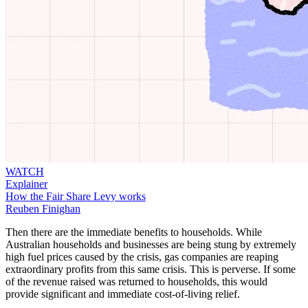
WATCH
Explainer
How the Fair Share Levy works​​​​‌ ‍ ​‍​‍‌‍ ‌ ​‍‌‍‍‌‌‍‌ ‌‍‍‌‌‍ ‍​‍​‍​ ‍‍​‍​‍‌ ​ ‌‍​‌‌‍ ‍‌‍‍‌‌ ‌​‌ ‍‌​‍ ‍‌‍‍‌‌‍ ​‍​‍​‍ ​​‍​‍‌‍‍​‌ ​‍‌‍‌‌‌‍‌‍​‍​‍​ ‍‍​‍​‍‌‍‍​‌ ‌​‌ ‌​‌ ​​​ ‍‍​‍ ​‍ ‌‍ ​‌‍ ‌‍​ ‌‍​‌‌‍ ​‌‍‍​‌‍ ‌ ​ ‌ ‌​​ ‍‍​ ​ ​ ​ ​ ​ ​ ​ ​‍ ‌‍‍‌‌‍ ‍‌ ‌​‌‍‌‌‌‍ ‍‌ ‌​​‍ ‌‍‌‌‌‍‌​‌‍‍‌‌ ‌​​‍ ‌‍ ‌‌‍ ‌‍‌​‌‍‌‌​ ‌‌ ​​‌ ​‍‌‍‌‌‌ ​ ‌‍‌‌‌‍ ‍‌ ‌​‌‍​‌‌ ‌​‌‍‍‌‌‍ ‌‍ ‍​ ‍ ‌‍‍‌‌‍‌​​ ‌​ ​ ​ ​‍​ ​​‌‍‌​​ ​​‌‍‌‌​ ‍​‌‍​‌​‍ ‌​ ‌​​ ​‌​ ​‍‌‍​‌​‍ ‌​ ‌​​ ‌​​ ‌‌​ ​ ​‍ ‌‌‍​‍​ ​‌​ ‌​​ ​ ​‍ ‌​ ‌‍‌‍‌‌‌‍‌‌‌‍‌​​ ‌ ‌‍​‍‌‍​ ‌‍​‌‌‍‌‍​ ‌‌‌‍​ ‌‍‌‍​ ‍ ‌ ‌​‌ ‍‌‌ ​​‌‍‌‌​ ‌‌‍ ‍‌‍‌‌‌ ‌ ‌ ​ ​ ‍ ‌ ​​‌‍​‌‌ ‌​‌‍‍​​ ‌‌ ‌​‌‍‍‌‌ ‌​‌‍ ​‌‍‌‌​ ‌‍​‍‌‍​‌‌ ​ ‌‍‌‌‌‌‌‌‌ ​‍‌‍ ​​ ‌‌‍‍​‌ ‌​‌ ‌​‌ ​​​‍‌‌​ ​ ‌​​‌​‍‌‌​ ​‍‌​‌‍​‍‌‌​ ​‍‌​‌‍‌‍ ​‌‍ ‌‍​ ‌‍​‌‌‍ ​‌‍‍​‌‍ ‌ ​ ‌ ‌​​‍‌‌​ ​ ‌​​‌​ ​ ​ ​ ​ ​ ​ ​ ​‍‌‍‌‍‍‌‌‍‌​​ ‌​ ​ ​ ​‍​ ​​‌‍‌​​ ​​‌‍‌‌​ ‍​‌‍​‌​‍ ‌​ ‌​​ ​‌​ ​‍‌‍​‌​‍ ‌​ ‌​​ ‌​​ ‌‌​ ​ ​‍ ‌‌‍​‍​ ​‌​ ‌​​ ​ ​‍ ‌​ ‌‍‌‍‌‌‌‍‌‌‌‍‌​​ ‌ ‌‍​‍‌‍​ ‌‍​‌‌‍‌‍​ ‌‌‌‍​ ‌‍‌‍​‍‌‍‌ ‌​‌ ‍‌‌ ​​‌‍‌‌​ ‌‌‍ ‍‌‍‌‌‌ ‌ ‌ ​ ​‍‌‍‌ ​​‌‍​‌‌ ‌​‌‍‍​​ ‌‌ ‌​‌‍‍‌‌ ‌​‌‍ ​‌‍‌‌​‍‌‍‌ ​​‌‍‌‌‌ ​‍‌ ​ ‌ ​​‌‍‌‌‌‍​ ‌ ‌​‌‍‍‌‌ ‌‍‌‍‌‌​ ‌‌ ​​‌ ‌‌‌‍​‍‌‍ ​‌‍‍‌‌ ​ ‌‍‍​‌‍‌‌‌‍‌​​‍​‍‌ ‌
Reuben Finighan​​​​‌ ‍ ​‍​‍‌‍ ‌ ​‍‌‍‍‌‌‍‌ ‌‍‍‌‌‍ ‍​‍​‍​ ‍‍​‍​‍‌ ​ ‌‍​‌‌‍ ‍‌‍‍‌‌ ‌​‌ ‍‌​‍ ‍‌‍‍‌‌‍ ​‍​‍​‍ ​​‍​‍‌‍‍​‌ ​‍‌‍‌‌‌‍‌‍​‍​‍​ ‍‍​‍​‍‌‍‍​‌ ‌​‌ ‌​‌ ​​​ ‍‍​‍ ​‍ ‌‍ ​‌‍ ‌‍​ ‌‍​‌‌‍ ​‌‍‍​‌‍ ‌ ​ ‌ ‌​​ ‍‍​ ​ ​ ​ ​ ​ ​ ​ ​‍ ‌‍‍‌‌‍ ‍‌ ‌​‌‍‌‌‌‍ ‍‌ ‌​​‍ ‌‍‌‌‌‍‌​‌‍‍‌‌ ‌​​‍ ‌‍ ‌‌‍ ‌‍‌​‌‍‌‌​ ‌‌ ​​‌ ​‍‌‍‌‌‌ ​ ‌‍‌‌‌‍ ‍‌ ‌​‌‍​‌‌ ‌​‌‍‍‌‌‍ ‌‍ ‍​ ‍ ‌‍‍‌‌‍‌​​ ‌​ ‌​​ ‍​​ ‌‌‌‍​ ​ ​‍​ ‌ ​ ‌ ​ ‌​​‍ ‌​ ​ ​ ​‌​ ​ ​ ​ ​‍ ‌​ ‌​‌‍​ ​ ​ ​ ‌​​‍ ‌‌‍​‍​ ‍​​ ​‌‌‍​‍​‍ ‌​ ‌‌​ ‌ ​ ​‌​ ‍‌​ ​‌‌‍‌​‌‍​‍​ ‌‍​ ‌​‌‍​‌‌‍‌‌‌‍‌​​ ‍ ‌ ‌​‌ ‍‌‌ ​​‌‍‌‌​ ‌‌‍​‌‌ ‌‌‌ ‌​‌‍‍​‌‍ ‌ ​‍​ ‍ ‌ ​​‌‍​‌‌ ‌​‌‍‍​​ ‌‌‍ ‍‌‍​‌‌‍ ‌‌‍‌‌​ ‌‍​‍‌‍​‌‌ ​ ‌‍‌‌‌‌‌‌‌ ​‍‌‍ ​​ ‌‌‍‍​‌ ‌​‌ ‌​‌ ​​​‍‌‌​ ​ ‌​​‌​‍‌‌​ ​‍‌​‌‍​‍‌‌​ ​‍‌​‌‍‌‍ ​‌‍ ‌‍​ ‌‍​‌‌‍ ​‌‍‍​‌‍ ‌ ​ ‌ ‌​​‍‌‌​ ​ ‌​​‌​ ​ ​ ​ ​ ​ ​ ​ ​‍‌‍‌‍‍‌‌‍‌​​ ‌​ ‌​​ ‍​​ ‌‌‌‍​ ​ ​‍​ ‌ ​ ‌ ​ ‌​​‍ ‌​ ​ ​ ​‌​ ​ ​ ​ ​‍ ‌​ ‌​‌‍​ ​ ​ ​ ‌​​‍ ‌‌‍​‍​ ‍​​ ​‌‌‍​‍​‍ ‌​ ‌‌​ ‌ ​ ​‌​ ‍‌​ ​‌‌‍‌​‌‍​‍​ ‌‍​ ‌​‌‍​‌‌‍‌‌‌‍‌​​‍‌‍‌ ‌​‌ ‍‌‌ ​​‌‍‌‌​ ‌‌‍​‌‌ ‌‌‌ ‌​‌‍‍​‌‍ ‌ ​‍​‍‌‍‌ ​​‌‍​‌‌ ‌​‌‍‍​​ ‌‌‍ ‍‌‍​‌‌‍ ‌‌‍‌‌​‍‌‍‌ ​​‌‍‌‌‌ ​‍‌ ​ ‌ ​​‌‍‌‌‌‍​ ‌ ‌​‌‍‍‌‌ ‌‍‌‍‌‌​ ‌‌ ​​‌ ‌‌‌‍​‍‌‍ ​‌‍‍‌‌ ​ ‌‍‍​‌‍‌‌‌‍‌​​‍​‍‌ ‌
Then there are the immediate benefits to households. While
Australian households and businesses are being stung by extremely
high fuel prices caused by the crisis, gas companies are reaping
extraordinary profits from this same crisis. This is perverse. If some
of the revenue raised was returned to households, this would
provide significant and immediate cost-of-living relief.​​​​‌ ‍ ​‍​‍‌‍ ‌ ​‍‌‍‍‌‌‍‌ ‌‍‍‌‌‍ ‍​‍​‍​ ‍‍​‍​‍‌ ​ ‌‍​‌‌‍ ‍‌‍‍‌‌ ‌​‌ ‍‌​‍ ‍‌‍‍‌‌‍ ​‍​‍​‍ ​​‍​‍‌‍‍​‌ ​‍‌‍‌‌‌‍‌‍​‍​‍​ ‍‍​‍​‍‌‍‍​‌ ‌​‌ ‌​‌ ​​​ ‍‍​‍ ​‍ ‌‍ ​‌‍ ‌‍​ ‌‍​‌‌‍ ​‌‍‍​‌‍ ‌ ​ ‌ ‌​​ ‍‍​ ​ ​ ​ ​ ​ ​ ​ ​‍ ‌‍‍‌‌‍ ‍‌ ‌​‌‍‌‌‌‍ ‍‌ ‌​​‍ ‌‍‌‌‌‍‌​‌‍‍‌‌ ‌​​‍ ‌‍ ‌‌‍ ‌‍‌​‌‍‌‌​ ‌‌ ​​‌ ​‍‌‍‌‌‌ ​ ‌‍‌‌‌‍ ‍‌ ‌​‌‍​‌‌ ‌​‌‍‍‌‌‍ ‌‍ ‍​ ‍ ‌‍‍‌‌‍‌​​ ‌​ ​​​ ​‍‌‍​ ​ ‌ ‌‍‌​​ ‌‍‌‍​ ​ ‍‌​‍ ‌​ ‌​‌‍‌‍​ ​​​ ‌‌​‍ ‌​ ‌​​ ​‌​ ‌‍​ ‌ ​‍ ‌‌‍​‍‌‍​‍​ ‌‌​ ‌‍​‍ ‌‌‍​‍​ ​‍​ ​‌‌‍‌‍‌‍​‌‌‍​ ​ ‌‍‌‍‌‍‌‍​‍​ ​‍​ ‌‍​ ​​​ ‍ ‌ ‌​‌ ‍‌‌ ​​‌‍‌‌​ ‌‌‍ ‍‌‍‌‌‌ ‌ ‌ ​ ​ ‍ ‌ ​​‌‍​‌‌ ‌​‌‍‍​​ ‌‌‍​ ‌‍ ‌‍ ‍‌ ‌​‌‍‌‌‌‍ ‍‌ ‌​​‍‌‌​ ‌‌‌​​‍‌‌ ‌‍‍ ‌‍‌‌‌ ‍‌​‍‌‌​ ​ ‌​‌​​‍‌‌​ ​ ‌​‌​​‍‌‌​ ​‍​ ​‍‌‍‌​​ ‌​​ ‌‍‌‍​ ​ ‍‌​ ‌ ​ ​‍‌‍​‍​ ​ ​ ​ ​ ​ ‌‍​ ​‍‌‌​ ​‍​ ​‍​‍‌‌​ ‌‌‌​‌​​‍ ‍‌‍​ ‌‍‍​‌‍‍‌‌‍ ​‌‍‌​‌ ​‍‌‍‌‌‌‍ ‍​‍‌‌​ ‌‌‌​​‍‌‌ ‌‍‍ ‌‍‌‌‌ ‍‌​‍‌‌​ ​ ‌​‌​​‍‌‌​ ​ ‌​‌​​‍‌‌​ ​‍​ ​‍​ ‌ ​ ‍​‌‍​‍​ ‍​​ ‌ ​ ​‌​ ​‌​ ‌‌​ ​‍​ ​‌‌‍​ ​ ‍‌​‍‌‌​ ​‍​ ​‍​‍‌‌​ ‌‌‌​‌​​‍ ‍‌ ‌​‌‍‌‌‌ ‍​‌ ‌​​ ‌‍​‍‌‍​‌‌ ​ ‌‍‌‌‌‌‌‌‌ ​‍‌‍ ​​ ‌‌‍‍​‌ ‌​‌ ‌​‌ ​​​‍‌‌​ ​ ‌​​‌​‍‌‌​ ​‍‌​‌‍​‍‌‌​ ​‍‌​‌‍‌‍ ​‌‍ ‌‍​ ‌‍​‌‌‍ ​‌‍‍​‌‍ ‌ ​ ‌ ‌​​‍‌‌​ ​ ‌​​‌​ ​ ​ ​ ​ ​ ​ ​ ​‍‌‍‌‍‍‌‌‍‌​​ ‌​ ​​​ ​‍‌‍​ ​ ‌ ‌‍‌​​ ‌‍‌‍​ ​ ‍‌​‍ ‌​ ‌​‌‍‌‍​ ​​​ ‌‌​‍ ‌​ ‌​​ ​‌​ ‌‍​ ‌ ​‍ ‌‌‍​‍‌‍​‍​ ‌‌​ ‌‍​‍ ‌‌‍​‍​ ​‍​ ​‌‌‍‌‍‌‍​‌‌‍​ ​ ‌‍‌‍‌‍‌‍​‍​ ​‍​ ‌‍​ ​​​‍‌‍‌ ‌​‌ ‍‌‌ ​​‌‍‌‌​ ‌‌‍ ‍‌‍‌‌‌ ‌ ‌ ​ ​‍‌‍‌ ​​‌‍​‌‌ ‌​‌‍‍​​ ‌‌‍​ ‌‍ ‌‍ ‍‌ ‌​‌‍‌‌‌‍ ‍‌ ‌​​‍‌‌​ ‌‌‌​​‍‌‌ ‌‍‍ ‌‍‌‌‌ ‍‌​‍‌‌​ ​ ‌​‌​​‍‌‌​ ​ ‌​‌​​‍‌‌​ ​‍​ ​‍‌‍‌​​ ‌​​ ‌‍‌‍​ ​ ‍‌​ ‌ ​ ​‍‌‍​‍​ ​ ​ ​ ​ ​ ‌‍​ ​‍‌‌​ ​‍​ ​‍​‍‌‌​ ‌‌‌​‌​​‍ ‍‌‍​ ‌‍‍​‌‍‍‌‌‍ ​‌‍‌​‌ ​‍‌‍‌‌‌‍ ‍​‍‌‌​ ‌‌‌​​‍‌‌ ‌‍‍ ‌‍‌‌‌ ‍‌​‍‌‌​ ​ ‌​‌​​‍‌‌​ ​ ‌​‌​​‍‌‌​ ​‍​ ​‍​ ‌ ​ ‍​‌‍​‍​ ‍​​ ‌ ​ ​‌​ ​‌​ ‌‌​ ​‍​ ​‌‌‍​ ​ ‍‌​‍‌‌​ ​‍​ ​‍​‍‌‌​ ‌‌‌​‌​​‍ ‍‌ ‌​‌‍‌‌‌ ‍​‌ ‌​​‍‌‍‌ ​​‌‍‌‌‌ ​‍‌ ​ ‌ ​​‌‍‌‌‌‍​ ‌ ‌​‌‍‍‌‌ ‌‍‌‍‌‌​ ‌‌ ​​‌ ‌‌‌‍​‍‌‍ ​‌‍‍‌‌ ​ ‌‍‍​‌‍‌‌‌‍‌​​‍​‍‌ ‌