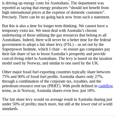
is driving up energy costs for Australians. The department was
reported as saying that energy producers “should not benefit from
high international prices at the expense of domestic customers”.
Precisely. There can be no going back now from such a statement.​​​​‌ ‍ ​‍​‍‌‍ ‌ ​‍‌‍‍‌‌‍‌ ‌‍‍‌‌‍ ‍​‍​‍​ ‍‍​‍​‍‌ ​ ‌‍​‌‌‍ ‍‌‍‍‌‌ ‌​‌ ‍‌​‍ ‍‌‍‍‌‌‍ ​‍​‍​‍ ​​‍​‍‌‍‍​‌ ​‍‌‍‌‌‌‍‌‍​‍​‍​ ‍‍​‍​‍‌‍‍​‌ ‌​‌ ‌​‌ ​​​ ‍‍​‍ ​‍ ‌‍ ​‌‍ ‌‍​ ‌‍​‌‌‍ ​‌‍‍​‌‍ ‌ ​ ‌ ‌​​ ‍‍​ ​ ​ ​ ​ ​ ​ ​ ​‍ ‌‍‍‌‌‍ ‍‌ ‌​‌‍‌‌‌‍ ‍‌ ‌​​‍ ‌‍‌‌‌‍‌​‌‍‍‌‌ ‌​​‍ ‌‍ ‌‌‍ ‌‍‌​‌‍‌‌​ ‌‌ ​​‌ ​‍‌‍‌‌‌ ​ ‌‍‌‌‌‍ ‍‌ ‌​‌‍​‌‌ ‌​‌‍‍‌‌‍ ‌‍ ‍​ ‍ ‌‍‍‌‌‍‌​​ ‌​ ​​​ ​‍‌‍​ ​ ‌ ‌‍‌​​ ‌‍‌‍​ ​ ‍‌​‍ ‌​ ‌​‌‍‌‍​ ​​​ ‌‌​‍ ‌​ ‌​​ ​‌​ ‌‍​ ‌ ​‍ ‌‌‍​‍‌‍​‍​ ‌‌​ ‌‍​‍ ‌‌‍​‍​ ​‍​ ​‌‌‍‌‍‌‍​‌‌‍​ ​ ‌‍‌‍‌‍‌‍​‍​ ​‍​ ‌‍​ ​​​ ‍ ‌ ‌​‌ ‍‌‌ ​​‌‍‌‌​ ‌‌‍ ‍‌‍‌‌‌ ‌ ‌ ​ ​ ‍ ‌ ​​‌‍​‌‌ ‌​‌‍‍​​ ‌‌‍​ ‌‍ ‌‍ ‍‌ ‌​‌‍‌‌‌‍ ‍‌ ‌​​‍‌‌​ ‌‌‌​​‍‌‌ ‌‍‍ ‌‍‌‌‌ ‍‌​‍‌‌​ ​ ‌​‌​​‍‌‌​ ​ ‌​‌​​‍‌‌​ ​‍​ ​‍​ ‌‌‌‍‌​​ ​‍‌‍​‌​ ‌‍​ ​‌‌‍‌‍‌‍​‍​ ‍‌​ ​​‌‍‌​​ ​ ​‍‌‌​ ​‍​ ​‍​‍‌‌​ ‌‌‌​‌​​‍ ‍‌‍​ ‌‍‍​‌‍‍‌‌‍ ​‌‍‌​‌ ​‍‌‍‌‌‌‍ ‍​‍‌‌​ ‌‌‌​​‍‌‌ ‌‍‍ ‌‍‌‌‌ ‍‌​‍‌‌​ ​ ‌​‌​​‍‌‌​ ​ ‌​‌​​‍‌‌​ ​‍​ ​‍‌‍​‍​ ​ ‌‍‌​​ ‍‌​ ‍‌‌‍‌​​ ​‌​ ‌‍​ ‌‍​ ​‍​ ​‌​ ‍‌​‍‌‌​ ​‍​ ​‍​‍‌‌​ ‌‌‌​‌​​‍ ‍‌ ‌​‌‍‌‌‌ ‍​‌ ‌​​ ‌‍​‍‌‍​‌‌ ​ ‌‍‌‌‌‌‌‌‌ ​‍‌‍ ​​ ‌‌‍‍​‌ ‌​‌ ‌​‌ ​​​‍‌‌​ ​ ‌​​‌​‍‌‌​ ​‍‌​‌‍​‍‌‌​ ​‍‌​‌‍‌‍ ​‌‍ ‌‍​ ‌‍​‌‌‍ ​‌‍‍​‌‍ ‌ ​ ‌ ‌​​‍‌‌​ ​ ‌​​‌​ ​ ​ ​ ​ ​ ​ ​ ​‍‌‍‌‍‍‌‌‍‌​​ ‌​ ​​​ ​‍‌‍​ ​ ‌ ‌‍‌​​ ‌‍‌‍​ ​ ‍‌​‍ ‌​ ‌​‌‍‌‍​ ​​​ ‌‌​‍ ‌​ ‌​​ ​‌​ ‌‍​ ‌ ​‍ ‌‌‍​‍‌‍​‍​ ‌‌​ ‌‍​‍ ‌‌‍​‍​ ​‍​ ​‌‌‍‌‍‌‍​‌‌‍​ ​ ‌‍‌‍‌‍‌‍​‍​ ​‍​ ‌‍​ ​​​‍‌‍‌ ‌​‌ ‍‌‌ ​​‌‍‌‌​ ‌‌‍ ‍‌‍‌‌‌ ‌ ‌ ​ ​‍‌‍‌ ​​‌‍​‌‌ ‌​‌‍‍​​ ‌‌‍​ ‌‍ ‌‍ ‍‌ ‌​‌‍‌‌‌‍ ‍‌ ‌​​‍‌‌​ ‌‌‌​​‍‌‌ ‌‍‍ ‌‍‌‌‌ ‍‌​‍‌‌​ ​ ‌​‌​​‍‌‌​ ​ ‌​‌​​‍‌‌​ ​‍​ ​‍​ ‌‌‌‍‌​​ ​‍‌‍​‌​ ‌‍​ ​‌‌‍‌‍‌‍​‍​ ‍‌​ ​​‌‍‌​​ ​ ​‍‌‌​ ​‍​ ​‍​‍‌‌​ ‌‌‌​‌​​‍ ‍‌‍​ ‌‍‍​‌‍‍‌‌‍ ​‌‍‌​‌ ​‍‌‍‌‌‌‍ ‍​‍‌‌​ ‌‌‌​​‍‌‌ ‌‍‍ ‌‍‌‌‌ ‍‌​‍‌‌​ ​ ‌​‌​​‍‌‌​ ​ ‌​‌​​‍‌‌​ ​‍​ ​‍‌‍​‍​ ​ ‌‍‌​​ ‍‌​ ‍‌‌‍‌​​ ​‌​ ‌‍​ ‌‍​ ​‍​ ​‌​ ‍‌​‍‌‌​ ​‍​ ​‍​‍‌‌​ ‌‌‌​‌​​‍ ‍‌ ‌​‌‍‌‌‌ ‍​‌ ‌​​‍‌‍‌ ​​‌‍‌‌‌ ​‍‌ ​ ‌ ​​‌‍‌‌‌‍​ ‌ ‌​‌‍‍‌‌ ‌‍‌‍‌‌​ ‌‌ ​​‌ ‌‌‌‍​‍‌‍ ​‌‍‍‌‌ ​ ‌‍‍​‌‍‌‌‌‍‌​​‍​‍‌ ‌
But this is also a time for longer term thinking. We cannot have a
temporary extra tax. We must deal with Australia’s chronic
undertaxing of those utilising the gas resources that belong to all
Australians. Indeed, there will never be a better time for the federal
government to adopt a fair share levy (FSL) – as set out by the
Superpower Institute, which I chair – to ensure gas companies pay
their fair share of tax to boost Australia’s prosperity and provide
cost-of-living relief to Australians. The levy is based on the taxation
model used by Norway, and similar to one used by the UK.​​​​‌ ‍ ​‍​‍‌‍ ‌ ​‍‌‍‍‌‌‍‌ ‌‍‍‌‌‍ ‍​‍​‍​ ‍‍​‍​‍‌ ​ ‌‍​‌‌‍ ‍‌‍‍‌‌ ‌​‌ ‍‌​‍ ‍‌‍‍‌‌‍ ​‍​‍​‍ ​​‍​‍‌‍‍​‌ ​‍‌‍‌‌‌‍‌‍​‍​‍​ ‍‍​‍​‍‌‍‍​‌ ‌​‌ ‌​‌ ​​​ ‍‍​‍ ​‍ ‌‍ ​‌‍ ‌‍​ ‌‍​‌‌‍ ​‌‍‍​‌‍ ‌ ​ ‌ ‌​​ ‍‍​ ​ ​ ​ ​ ​ ​ ​ ​‍ ‌‍‍‌‌‍ ‍‌ ‌​‌‍‌‌‌‍ ‍‌ ‌​​‍ ‌‍‌‌‌‍‌​‌‍‍‌‌ ‌​​‍ ‌‍ ‌‌‍ ‌‍‌​‌‍‌‌​ ‌‌ ​​‌ ​‍‌‍‌‌‌ ​ ‌‍‌‌‌‍ ‍‌ ‌​‌‍​‌‌ ‌​‌‍‍‌‌‍ ‌‍ ‍​ ‍ ‌‍‍‌‌‍‌​​ ‌​ ​​​ ​‍‌‍​ ​ ‌ ‌‍‌​​ ‌‍‌‍​ ​ ‍‌​‍ ‌​ ‌​‌‍‌‍​ ​​​ ‌‌​‍ ‌​ ‌​​ ​‌​ ‌‍​ ‌ ​‍ ‌‌‍​‍‌‍​‍​ ‌‌​ ‌‍​‍ ‌‌‍​‍​ ​‍​ ​‌‌‍‌‍‌‍​‌‌‍​ ​ ‌‍‌‍‌‍‌‍​‍​ ​‍​ ‌‍​ ​​​ ‍ ‌ ‌​‌ ‍‌‌ ​​‌‍‌‌​ ‌‌‍ ‍‌‍‌‌‌ ‌ ‌ ​ ​ ‍ ‌ ​​‌‍​‌‌ ‌​‌‍‍​​ ‌‌‍​ ‌‍ ‌‍ ‍‌ ‌​‌‍‌‌‌‍ ‍‌ ‌​​‍‌‌​ ‌‌‌​​‍‌‌ ‌‍‍ ‌‍‌‌‌ ‍‌​‍‌‌​ ​ ‌​‌​​‍‌‌​ ​ ‌​‌​​‍‌‌​ ​‍​ ​‍‌‍​ ‌‍​‌​ ‌ ​ ‍‌​ ‌ ​ ‍​‌‍‌‌‌‍​‍​ ​​​ ‌‍​ ​ ​ ‍​​‍‌‌​ ​‍​ ​‍​‍‌‌​ ‌‌‌​‌​​‍ ‍‌‍​ ‌‍‍​‌‍‍‌‌‍ ​‌‍‌​‌ ​‍‌‍‌‌‌‍ ‍​‍‌‌​ ‌‌‌​​‍‌‌ ‌‍‍ ‌‍‌‌‌ ‍‌​‍‌‌​ ​ ‌​‌​​‍‌‌​ ​ ‌​‌​​‍‌‌​ ​‍​ ​‍‌‍‌​‌‍​‍‌‍​ ‌‍​‍​ ‍‌‌‍‌​‌‍‌‍​ ​​​ ​ ​ ‍‌‌‍​‌​ ​‌​‍‌‌​ ​‍​ ​‍​‍‌‌​ ‌‌‌​‌​​‍ ‍‌ ‌​‌‍‌‌‌ ‍​‌ ‌​​ ‌‍​‍‌‍​‌‌ ​ ‌‍‌‌‌‌‌‌‌ ​‍‌‍ ​​ ‌‌‍‍​‌ ‌​‌ ‌​‌ ​​​‍‌‌​ ​ ‌​​‌​‍‌‌​ ​‍‌​‌‍​‍‌‌​ ​‍‌​‌‍‌‍ ​‌‍ ‌‍​ ‌‍​‌‌‍ ​‌‍‍​‌‍ ‌ ​ ‌ ‌​​‍‌‌​ ​ ‌​​‌​ ​ ​ ​ ​ ​ ​ ​ ​‍‌‍‌‍‍‌‌‍‌​​ ‌​ ​​​ ​‍‌‍​ ​ ‌ ‌‍‌​​ ‌‍‌‍​ ​ ‍‌​‍ ‌​ ‌​‌‍‌‍​ ​​​ ‌‌​‍ ‌​ ‌​​ ​‌​ ‌‍​ ‌ ​‍ ‌‌‍​‍‌‍​‍​ ‌‌​ ‌‍​‍ ‌‌‍​‍​ ​‍​ ​‌‌‍‌‍‌‍​‌‌‍​ ​ ‌‍‌‍‌‍‌‍​‍​ ​‍​ ‌‍​ ​​​‍‌‍‌ ‌​‌ ‍‌‌ ​​‌‍‌‌​ ‌‌‍ ‍‌‍‌‌‌ ‌ ‌ ​ ​‍‌‍‌ ​​‌‍​‌‌ ‌​‌‍‍​​ ‌‌‍​ ‌‍ ‌‍ ‍‌ ‌​‌‍‌‌‌‍ ‍‌ ‌​​‍‌‌​ ‌‌‌​​‍‌‌ ‌‍‍ ‌‍‌‌‌ ‍‌​‍‌‌​ ​ ‌​‌​​‍‌‌​ ​ ‌​‌​​‍‌‌​ ​‍​ ​‍‌‍​ ‌‍​‌​ ‌ ​ ‍‌​ ‌ ​ ‍​‌‍‌‌‌‍​‍​ ​​​ ‌‍​ ​ ​ ‍​​‍‌‌​ ​‍​ ​‍​‍‌‌​ ‌‌‌​‌​​‍ ‍‌‍​ ‌‍‍​‌‍‍‌‌‍ ​‌‍‌​‌ ​‍‌‍‌‌‌‍ ‍​‍‌‌​ ‌‌‌​​‍‌‌ ‌‍‍ ‌‍‌‌‌ ‍‌​‍‌‌​ ​ ‌​‌​​‍‌‌​ ​ ‌​‌​​‍‌‌​ ​‍​ ​‍‌‍‌​‌‍​‍‌‍​ ‌‍​‍​ ‍‌‌‍‌​‌‍‌‍​ ​​​ ​ ​ ‍‌‌‍​‌​ ​‌​‍‌‌​ ​‍​ ​‍​‍‌‌​ ‌‌‌​‌​​‍ ‍‌ ‌​‌‍‌‌‌ ‍​‌ ‌​​‍‌‍‌ ​​‌‍‌‌‌ ​‍‌ ​ ‌ ​​‌‍‌‌‌‍​ ‌ ‌​‌‍‍‌‌ ‌‍‌‍‌‌​ ‌‌ ​​‌ ‌‌‌‍​‍‌‍ ​‌‍‍‌‌ ​ ‌‍‍​‌‍‌‌‌‍‌​​‍​‍‌ ‌
Other major fossil fuel exporting countries typically share between
75% and 90% of fossil fuel profits. Australia shares only 27%,
through a combination of the corporate tax, royalties, and the
petroleum resource rent tax (PRRT). With profit defined in ​​​​‌ ‍ ​‍​‍‌‍ ‌ ​‍‌‍‍‌‌‍‌ ‌‍‍‌‌‍ ‍​‍​‍​ ‍‍​‍​‍‌ ​ ‌‍​‌‌‍ ‍‌‍‍‌‌ ‌​‌ ‍‌​‍ ‍‌‍‍‌‌‍ ​‍​‍​‍ ​​‍​‍‌‍‍​‌ ​‍‌‍‌‌‌‍‌‍​‍​‍​ ‍‍​‍​‍‌‍‍​‌ ‌​‌ ‌​‌ ​​​ ‍‍​‍ ​‍ ‌‍ ​‌‍ ‌‍​ ‌‍​‌‌‍ ​‌‍‍​‌‍ ‌ ​ ‌ ‌​​ ‍‍​ ​ ​ ​ ​ ​ ​ ​ ​‍ ‌‍‍‌‌‍ ‍‌ ‌​‌‍‌‌‌‍ ‍‌ ‌​​‍ ‌‍‌‌‌‍‌​‌‍‍‌‌ ‌​​‍ ‌‍ ‌‌‍ ‌‍‌​‌‍‌‌​ ‌‌ ​​‌ ​‍‌‍‌‌‌ ​ ‌‍‌‌‌‍ ‍‌ ‌​‌‍​‌‌ ‌​‌‍‍‌‌‍ ‌‍ ‍​ ‍ ‌‍‍‌‌‍‌​​ ‌​ ​​​ ​‍‌‍​ ​ ‌ ‌‍‌​​ ‌‍‌‍​ ​ ‍‌​‍ ‌​ ‌​‌‍‌‍​ ​​​ ‌‌​‍ ‌​ ‌​​ ​‌​ ‌‍​ ‌ ​‍ ‌‌‍​‍‌‍​‍​ ‌‌​ ‌‍​‍ ‌‌‍​‍​ ​‍​ ​‌‌‍‌‍‌‍​‌‌‍​ ​ ‌‍‌‍‌‍‌‍​‍​ ​‍​ ‌‍​ ​​​ ‍ ‌ ‌​‌ ‍‌‌ ​​‌‍‌‌​ ‌‌‍ ‍‌‍‌‌‌ ‌ ‌ ​ ​ ‍ ‌ ​​‌‍​‌‌ ‌​‌‍‍​​ ‌‌‍​ ‌‍ ‌‍ ‍‌ ‌​‌‍‌‌‌‍ ‍‌ ‌​​‍‌‌​ ‌‌‌​​‍‌‌ ‌‍‍ ‌‍‌‌‌ ‍‌​‍‌‌​ ​ ‌​‌​​‍‌‌​ ​ ‌​‌​​‍‌‌​ ​‍​ ​‍‌‍​ ​ ​ ​ ​ ​ ​​​ ‌‍​ ​ ​ ‍​​ ‌​​ ‌‍​ ‌‌‌‍‌‌‌‍‌​​‍‌‌​ ​‍​ ​‍​‍‌‌​ ‌‌‌​‌​​‍ ‍‌‍​ ‌‍‍​‌‍‍‌‌‍ ​‌‍‌​‌ ​‍‌‍‌‌‌‍ ‍​‍‌‌​ ‌‌‌​​‍‌‌ ‌‍‍ ‌‍‌‌‌ ‍‌​‍‌‌​ ​ ‌​‌​​‍‌‌​ ​ ‌​‌​​‍‌‌​ ​‍​ ​‍​ ‌​​ ​‌‌‍‌​​ ​​‌‍​‍​ ​​​ ‍​​ ​‍​ ​‍​ ‍​​ ‌ ​ ‌‌​‍‌‌​ ​‍​ ​‍​‍‌‌​ ‌‌‌​‌​​‍ ‍‌ ‌​‌‍‌‌‌ ‍​‌ ‌​​ ‌‍​‍‌‍​‌‌ ​ ‌‍‌‌‌‌‌‌‌ ​‍‌‍ ​​ ‌‌‍‍​‌ ‌​‌ ‌​‌ ​​​‍‌‌​ ​ ‌​​‌​‍‌‌​ ​‍‌​‌‍​‍‌‌​ ​‍‌​‌‍‌‍ ​‌‍ ‌‍​ ‌‍​‌‌‍ ​‌‍‍​‌‍ ‌ ​ ‌ ‌​​‍‌‌​ ​ ‌​​‌​ ​ ​ ​ ​ ​ ​ ​ ​‍‌‍‌‍‍‌‌‍‌​​ ‌​ ​​​ ​‍‌‍​ ​ ‌ ‌‍‌​​ ‌‍‌‍​ ​ ‍‌​‍ ‌​ ‌​‌‍‌‍​ ​​​ ‌‌​‍ ‌​ ‌​​ ​‌​ ‌‍​ ‌ ​‍ ‌‌‍​‍‌‍​‍​ ‌‌​ ‌‍​‍ ‌‌‍​‍​ ​‍​ ​‌‌‍‌‍‌‍​‌‌‍​ ​ ‌‍‌‍‌‍‌‍​‍​ ​‍​ ‌‍​ ​​​‍‌‍‌ ‌​‌ ‍‌‌ ​​‌‍‌‌​ ‌‌‍ ‍‌‍‌‌‌ ‌ ‌ ​ ​‍‌‍‌ ​​‌‍​‌‌ ‌​‌‍‍​​ ‌‌‍​ ‌‍ ‌‍ ‍‌ ‌​‌‍‌‌‌‍ ‍‌ ‌​​‍‌‌​ ‌‌‌​​‍‌‌ ‌‍‍ ‌‍‌‌‌ ‍‌​‍‌‌​ ​ ‌​‌​​‍‌‌​ ​ ‌​‌​​‍‌‌​ ​‍​ ​‍‌‍​ ​ ​ ​ ​ ​ ​​​ ‌‍​ ​ ​ ‍​​ ‌​​ ‌‍​ ‌‌‌‍‌‌‌‍‌​​‍‌‌​ ​‍​ ​‍​‍‌‌​ ‌‌‌​‌​​‍ ‍‌‍​ ‌‍‍​‌‍‍‌‌‍ ​‌‍‌​‌ ​‍‌‍‌‌‌‍ ‍​‍‌‌​ ‌‌‌​​‍‌‌ ‌‍‍ ‌‍‌‌‌ ‍‌​‍‌‌​ ​ ‌​‌​​‍‌‌​ ​ ‌​‌​​‍‌‌​ ​‍​ ​‍​ ‌​​ ​‌‌‍‌​​ ​​‌‍​‍​ ​​​ ‍​​ ​‍​ ​‍​ ‍​​ ‌ ​ ‌‌​‍‌‌​ ​‍​ ​‍​‍‌‌​ ‌‌‌​‌​​‍ ‍‌ ‌​‌‍‌‌‌ ‍​‌ ‌​​‍‌‍‌ ​​‌‍‌‌‌ ​‍‌ ​ ‌ ​​‌‍‌‌‌‍​ ‌ ‌​‌‍‍‌‌ ‌‍‌‍‌‌​ ‌‌ ​​‌ ‌‌‌‍​‍‌‍ ​‌‍‍‌‌ ​ ‌‍‍​‌‍‌‌‌‍‌​​‍​‍‌ ‌
cashflow​​​​‌ ‍ ​‍​‍‌‍ ‌ ​‍‌‍‍‌‌‍‌ ‌‍‍‌‌‍ ‍​‍​‍​ ‍‍​‍​‍‌ ​ ‌‍​‌‌‍ ‍‌‍‍‌‌ ‌​‌ ‍‌​‍ ‍‌‍‍‌‌‍ ​‍​‍​‍ ​​‍​‍‌‍‍​‌ ​‍‌‍‌‌‌‍‌‍​‍​‍​ ‍‍​‍​‍‌‍‍​‌ ‌​‌ ‌​‌ ​​​ ‍‍​‍ ​‍ ‌‍ ​‌‍ ‌‍​ ‌‍​‌‌‍ ​‌‍‍​‌‍ ‌ ​ ‌ ‌​​ ‍‍​ ​ ​ ​ ​ ​ ​ ​ ​‍ ‌‍‍‌‌‍ ‍‌ ‌​‌‍‌‌‌‍ ‍‌ ‌​​‍ ‌‍‌‌‌‍‌​‌‍‍‌‌ ‌​​‍ ‌‍ ‌‌‍ ‌‍‌​‌‍‌‌​ ‌‌ ​​‌ ​‍‌‍‌‌‌ ​ ‌‍‌‌‌‍ ‍‌ ‌​‌‍​‌‌ ‌​‌‍‍‌‌‍ ‌‍ ‍​ ‍ ‌‍‍‌‌‍‌​​ ‌​ ​​​ ​‍‌‍​ ​ ‌ ‌‍‌​​ ‌‍‌‍​ ​ ‍‌​‍ ‌​ ‌​‌‍‌‍​ ​​​ ‌‌​‍ ‌​ ‌​​ ​‌​ ‌‍​ ‌ ​‍ ‌‌‍​‍‌‍​‍​ ‌‌​ ‌‍​‍ ‌‌‍​‍​ ​‍​ ​‌‌‍‌‍‌‍​‌‌‍​ ​ ‌‍‌‍‌‍‌‍​‍​ ​‍​ ‌‍​ ​​​ ‍ ‌ ‌​‌ ‍‌‌ ​​‌‍‌‌​ ‌‌‍ ‍‌‍‌‌‌ ‌ ‌ ​ ​ ‍ ‌ ​​‌‍​‌‌ ‌​‌‍‍​​ ‌‌‍​ ‌‍ ‌‍ ‍‌ ‌​‌‍‌‌‌‍ ‍‌ ‌​​‍‌‌​ ‌‌‌​​‍‌‌ ‌‍‍ ‌‍‌‌‌ ‍‌​‍‌‌​ ​ ‌​‌​​‍‌‌​ ​ ‌​‌​​‍‌‌​ ​‍​ ​‍‌‍​ ​ ​ ​ ​ ​ ​​​ ‌‍​ ​ ​ ‍​​ ‌​​ ‌‍​ ‌‌‌‍‌‌‌‍‌​​‍‌‌​ ​‍​ ​‍​‍‌‌​ ‌‌‌​‌​​‍ ‍‌‍​ ‌‍‍​‌‍‍‌‌‍ ​‌‍‌​‌ ​‍‌‍‌‌‌‍ ‍​‍‌‌​ ‌‌‌​​‍‌‌ ‌‍‍ ‌‍‌‌‌ ‍‌​‍‌‌​ ​ ‌​‌​​‍‌‌​ ​ ‌​‌​​‍‌‌​ ​‍​ ​‍​ ‌‍‌‍‌‌​ ‌‌​ ‌​​ ‌ ​ ‌‍​ ‌ ​ ‍‌​ ‍​‌‍​ ‌‍‌​​ ‌​​‍‌‌​ ​‍​ ​‍​‍‌‌​ ‌‌‌​‌​​‍ ‍‌ ‌​‌‍‌‌‌ ‍​‌ ‌​​ ‌‍​‍‌‍​‌‌ ​ ‌‍‌‌‌‌‌‌‌ ​‍‌‍ ​​ ‌‌‍‍​‌ ‌​‌ ‌​‌ ​​​‍‌‌​ ​ ‌​​‌​‍‌‌​ ​‍‌​‌‍​‍‌‌​ ​‍‌​‌‍‌‍ ​‌‍ ‌‍​ ‌‍​‌‌‍ ​‌‍‍​‌‍ ‌ ​ ‌ ‌​​‍‌‌​ ​ ‌​​‌​ ​ ​ ​ ​ ​ ​ ​ ​‍‌‍‌‍‍‌‌‍‌​​ ‌​ ​​​ ​‍‌‍​ ​ ‌ ‌‍‌​​ ‌‍‌‍​ ​ ‍‌​‍ ‌​ ‌​‌‍‌‍​ ​​​ ‌‌​‍ ‌​ ‌​​ ​‌​ ‌‍​ ‌ ​‍ ‌‌‍​‍‌‍​‍​ ‌‌​ ‌‍​‍ ‌‌‍​‍​ ​‍​ ​‌‌‍‌‍‌‍​‌‌‍​ ​ ‌‍‌‍‌‍‌‍​‍​ ​‍​ ‌‍​ ​​​‍‌‍‌ ‌​‌ ‍‌‌ ​​‌‍‌‌​ ‌‌‍ ‍‌‍‌‌‌ ‌ ‌ ​ ​‍‌‍‌ ​​‌‍​‌‌ ‌​‌‍‍​​ ‌‌‍​ ‌‍ ‌‍ ‍‌ ‌​‌‍‌‌‌‍ ‍‌ ‌​​‍‌‌​ ‌‌‌​​‍‌‌ ‌‍‍ ‌‍‌‌‌ ‍‌​‍‌‌​ ​ ‌​‌​​‍‌‌​ ​ ‌​‌​​‍‌‌​ ​‍​ ​‍‌‍​ ​ ​ ​ ​ ​ ​​​ ‌‍​ ​ ​ ‍​​ ‌​​ ‌‍​ ‌‌‌‍‌‌‌‍‌​​‍‌‌​ ​‍​ ​‍​‍‌‌​ ‌‌‌​‌​​‍ ‍‌‍​ ‌‍‍​‌‍‍‌‌‍ ​‌‍‌​‌ ​‍‌‍‌‌‌‍ ‍​‍‌‌​ ‌‌‌​​‍‌‌ ‌‍‍ ‌‍‌‌‌ ‍‌​‍‌‌​ ​ ‌​‌​​‍‌‌​ ​ ‌​‌​​‍‌‌​ ​‍​ ​‍​ ‌‍‌‍‌‌​ ‌‌​ ‌​​ ‌ ​ ‌‍​ ‌ ​ ‍‌​ ‍​‌‍​ ‌‍‌​​ ‌​​‍‌‌​ ​‍​ ​‍​‍‌‌​ ‌‌‌​‌​​‍ ‍‌ ‌​‌‍‌‌‌ ‍​‌ ‌​​‍‌‍‌ ​​‌‍‌‌‌ ​‍‌ ​ ‌ ​​‌‍‌‌‌‍​ ‌ ‌​‌‍‍‌‌ ‌‍‌‍‌‌​ ‌‌ ​​‌ ‌‌‌‍​‍‌‍ ​‌‍‍‌‌ ​ ‌‍‍​‌‍‌‌‌‍‌​​‍​‍‌ ‌
terms, as in Norway, Australia shares even less: just 18%.​​​​‌ ‍ ​‍​‍‌‍ ‌ ​‍‌‍‍‌‌‍‌ ‌‍‍‌‌‍ ‍​‍​‍​ ‍‍​‍​‍‌ ​ ‌‍​‌‌‍ ‍‌‍‍‌‌ ‌​‌ ‍‌​‍ ‍‌‍‍‌‌‍ ​‍​‍​‍ ​​‍​‍‌‍‍​‌ ​‍‌‍‌‌‌‍‌‍​‍​‍​ ‍‍​‍​‍‌‍‍​‌ ‌​‌ ‌​‌ ​​​ ‍‍​‍ ​‍ ‌‍ ​‌‍ ‌‍​ ‌‍​‌‌‍ ​‌‍‍​‌‍ ‌ ​ ‌ ‌​​ ‍‍​ ​ ​ ​ ​ ​ ​ ​ ​‍ ‌‍‍‌‌‍ ‍‌ ‌​‌‍‌‌‌‍ ‍‌ ‌​​‍ ‌‍‌‌‌‍‌​‌‍‍‌‌ ‌​​‍ ‌‍ ‌‌‍ ‌‍‌​‌‍‌‌​ ‌‌ ​​‌ ​‍‌‍‌‌‌ ​ ‌‍‌‌‌‍ ‍‌ ‌​‌‍​‌‌ ‌​‌‍‍‌‌‍ ‌‍ ‍​ ‍ ‌‍‍‌‌‍‌​​ ‌​ ​​​ ​‍‌‍​ ​ ‌ ‌‍‌​​ ‌‍‌‍​ ​ ‍‌​‍ ‌​ ‌​‌‍‌‍​ ​​​ ‌‌​‍ ‌​ ‌​​ ​‌​ ‌‍​ ‌ ​‍ ‌‌‍​‍‌‍​‍​ ‌‌​ ‌‍​‍ ‌‌‍​‍​ ​‍​ ​‌‌‍‌‍‌‍​‌‌‍​ ​ ‌‍‌‍‌‍‌‍​‍​ ​‍​ ‌‍​ ​​​ ‍ ‌ ‌​‌ ‍‌‌ ​​‌‍‌‌​ ‌‌‍ ‍‌‍‌‌‌ ‌ ‌ ​ ​ ‍ ‌ ​​‌‍​‌‌ ‌​‌‍‍​​ ‌‌‍​ ‌‍ ‌‍ ‍‌ ‌​‌‍‌‌‌‍ ‍‌ ‌​​‍‌‌​ ‌‌‌​​‍‌‌ ‌‍‍ ‌‍‌‌‌ ‍‌​‍‌‌​ ​ ‌​‌​​‍‌‌​ ​ ‌​‌​​‍‌‌​ ​‍​ ​‍‌‍​ ​ ​ ​ ​ ​ ​​​ ‌‍​ ​ ​ ‍​​ ‌​​ ‌‍​ ‌‌‌‍‌‌‌‍‌​​‍‌‌​ ​‍​ ​‍​‍‌‌​ ‌‌‌​‌​​‍ ‍‌‍​ ‌‍‍​‌‍‍‌‌‍ ​‌‍‌​‌ ​‍‌‍‌‌‌‍ ‍​‍‌‌​ ‌‌‌​​‍‌‌ ‌‍‍ ‌‍‌‌‌ ‍‌​‍‌‌​ ​ ‌​‌​​‍‌‌​ ​ ‌​‌​​‍‌‌​ ​‍​ ​‍​ ‍‌​ ‌ ​ ‌‍​ ‍​‌‍‌‌​ ‌‌​ ‌‍‌‍​ ​ ‌‌​ ‌ ​ ‌ ​ ‍​​‍‌‌​ ​‍​ ​‍​‍‌‌​ ‌‌‌​‌​​‍ ‍‌ ‌​‌‍‌‌‌ ‍​‌ ‌​​ ‌‍​‍‌‍​‌‌ ​ ‌‍‌‌‌‌‌‌‌ ​‍‌‍ ​​ ‌‌‍‍​‌ ‌​‌ ‌​‌ ​​​‍‌‌​ ​ ‌​​‌​‍‌‌​ ​‍‌​‌‍​‍‌‌​ ​‍‌​‌‍‌‍ ​‌‍ ‌‍​ ‌‍​‌‌‍ ​‌‍‍​‌‍ ‌ ​ ‌ ‌​​‍‌‌​ ​ ‌​​‌​ ​ ​ ​ ​ ​ ​ ​ ​‍‌‍‌‍‍‌‌‍‌​​ ‌​ ​​​ ​‍‌‍​ ​ ‌ ‌‍‌​​ ‌‍‌‍​ ​ ‍‌​‍ ‌​ ‌​‌‍‌‍​ ​​​ ‌‌​‍ ‌​ ‌​​ ​‌​ ‌‍​ ‌ ​‍ ‌‌‍​‍‌‍​‍​ ‌‌​ ‌‍​‍ ‌‌‍​‍​ ​‍​ ​‌‌‍‌‍‌‍​‌‌‍​ ​ ‌‍‌‍‌‍‌‍​‍​ ​‍​ ‌‍​ ​​​‍‌‍‌ ‌​‌ ‍‌‌ ​​‌‍‌‌​ ‌‌‍ ‍‌‍‌‌‌ ‌ ‌ ​ ​‍‌‍‌ ​​‌‍​‌‌ ‌​‌‍‍​​ ‌‌‍​ ‌‍ ‌‍ ‍‌ ‌​‌‍‌‌‌‍ ‍‌ ‌​​‍‌‌​ ‌‌‌​​‍‌‌ ‌‍‍ ‌‍‌‌‌ ‍‌​‍‌‌​ ​ ‌​‌​​‍‌‌​ ​ ‌​‌​​‍‌‌​ ​‍​ ​‍‌‍​ ​ ​ ​ ​ ​ ​​​ ‌‍​ ​ ​ ‍​​ ‌​​ ‌‍​ ‌‌‌‍‌‌‌‍‌​​‍‌‌​ ​‍​ ​‍​‍‌‌​ ‌‌‌​‌​​‍ ‍‌‍​ ‌‍‍​‌‍‍‌‌‍ ​‌‍‌​‌ ​‍‌‍‌‌‌‍ ‍​‍‌‌​ ‌‌‌​​‍‌‌ ‌‍‍ ‌‍‌‌‌ ‍‌​‍‌‌​ ​ ‌​‌​​‍‌‌​ ​ ‌​‌​​‍‌‌​ ​‍​ ​‍​ ‍‌​ ‌ ​ ‌‍​ ‍​‌‍‌‌​ ‌‌​ ‌‍‌‍​ ​ ‌‌​ ‌ ​ ‌ ​ ‍​​‍‌‌​ ​‍​ ​‍​‍‌‌​ ‌‌‌​‌​​‍ ‍‌ ‌​‌‍‌‌‌ ‍​‌ ‌​​‍‌‍‌ ​​‌‍‌‌‌ ​‍‌ ​ ‌ ​​‌‍‌‌‌‍​ ‌ ‌​‌‍‍‌‌ ‌‍‌‍‌‌​ ‌‌ ​​‌ ‌‌‌‍​‍‌‍ ​‌‍‍‌‌ ​ ‌‍‍​‌‍‌‌‌‍‌​​‍​‍‌ ‌
The fair share levy would on average result in Australia sharing just
under 50% of profits; much more, but still at the lower end of world
standards.​​​​‌ ‍ ​‍​‍‌‍ ‌ ​‍‌‍‍‌‌‍‌ ‌‍‍‌‌‍ ‍​‍​‍​ ‍‍​‍​‍‌ ​ ‌‍​‌‌‍ ‍‌‍‍‌‌ ‌​‌ ‍‌​‍ ‍‌‍‍‌‌‍ ​‍​‍​‍ ​​‍​‍‌‍‍​‌ ​‍‌‍‌‌‌‍‌‍​‍​‍​ ‍‍​‍​‍‌‍‍​‌ ‌​‌ ‌​‌ ​​​ ‍‍​‍ ​‍ ‌‍ ​‌‍ ‌‍​ ‌‍​‌‌‍ ​‌‍‍​‌‍ ‌ ​ ‌ ‌​​ ‍‍​ ​ ​ ​ ​ ​ ​ ​ ​‍ ‌‍‍‌‌‍ ‍‌ ‌​‌‍‌‌‌‍ ‍‌ ‌​​‍ ‌‍‌‌‌‍‌​‌‍‍‌‌ ‌​​‍ ‌‍ ‌‌‍ ‌‍‌​‌‍‌‌​ ‌‌ ​​‌ ​‍‌‍‌‌‌ ​ ‌‍‌‌‌‍ ‍‌ ‌​‌‍​‌‌ ‌​‌‍‍‌‌‍ ‌‍ ‍​ ‍ ‌‍‍‌‌‍‌​​ ‌​ ​​​ ​‍‌‍​ ​ ‌ ‌‍‌​​ ‌‍‌‍​ ​ ‍‌​‍ ‌​ ‌​‌‍‌‍​ ​​​ ‌‌​‍ ‌​ ‌​​ ​‌​ ‌‍​ ‌ ​‍ ‌‌‍​‍‌‍​‍​ ‌‌​ ‌‍​‍ ‌‌‍​‍​ ​‍​ ​‌‌‍‌‍‌‍​‌‌‍​ ​ ‌‍‌‍‌‍‌‍​‍​ ​‍​ ‌‍​ ​​​ ‍ ‌ ‌​‌ ‍‌‌ ​​‌‍‌‌​ ‌‌‍ ‍‌‍‌‌‌ ‌ ‌ ​ ​ ‍ ‌ ​​‌‍​‌‌ ‌​‌‍‍​​ ‌‌‍​ ‌‍ ‌‍ ‍‌ ‌​‌‍‌‌‌‍ ‍‌ ‌​​‍‌‌​ ‌‌‌​​‍‌‌ ‌‍‍ ‌‍‌‌‌ ‍‌​‍‌‌​ ​ ‌​‌​​‍‌‌​ ​ ‌​‌​​‍‌‌​ ​‍​ ​‍‌‍‌‌‌‍​ ​ ​ ‌‍‌​​ ​ ​ ‌​​ ‌‍​ ​​​ ​‌‌‍‌​​ ‌‍​ ​ ​‍‌‌​ ​‍​ ​‍​‍‌‌​ ‌‌‌​‌​​‍ ‍‌‍​ ‌‍‍​‌‍‍‌‌‍ ​‌‍‌​‌ ​‍‌‍‌‌‌‍ ‍​‍‌‌​ ‌‌‌​​‍‌‌ ‌‍‍ ‌‍‌‌‌ ‍‌​‍‌‌​ ​ ‌​‌​​‍‌‌​ ​ ‌​‌​​‍‌‌​ ​‍​ ​‍​ ‍​​ ​‍‌‍​ ​ ​ ‌‍​‌‌‍​‍‌‍‌‌‌‍‌‌​ ‍‌​ ​​‌‍​‍‌‍​ ​‍‌‌​ ​‍​ ​‍​‍‌‌​ ‌‌‌​‌​​‍ ‍‌ ‌​‌‍‌‌‌ ‍​‌ ‌​​ ‌‍​‍‌‍​‌‌ ​ ‌‍‌‌‌‌‌‌‌ ​‍‌‍ ​​ ‌‌‍‍​‌ ‌​‌ ‌​‌ ​​​‍‌‌​ ​ ‌​​‌​‍‌‌​ ​‍‌​‌‍​‍‌‌​ ​‍‌​‌‍‌‍ ​‌‍ ‌‍​ ‌‍​‌‌‍ ​‌‍‍​‌‍ ‌ ​ ‌ ‌​​‍‌‌​ ​ ‌​​‌​ ​ ​ ​ ​ ​ ​ ​ ​‍‌‍‌‍‍‌‌‍‌​​ ‌​ ​​​ ​‍‌‍​ ​ ‌ ‌‍‌​​ ‌‍‌‍​ ​ ‍‌​‍ ‌​ ‌​‌‍‌‍​ ​​​ ‌‌​‍ ‌​ ‌​​ ​‌​ ‌‍​ ‌ ​‍ ‌‌‍​‍‌‍​‍​ ‌‌​ ‌‍​‍ ‌‌‍​‍​ ​‍​ ​‌‌‍‌‍‌‍​‌‌‍​ ​ ‌‍‌‍‌‍‌‍​‍​ ​‍​ ‌‍​ ​​​‍‌‍‌ ‌​‌ ‍‌‌ ​​‌‍‌‌​ ‌‌‍ ‍‌‍‌‌‌ ‌ ‌ ​ ​‍‌‍‌ ​​‌‍​‌‌ ‌​‌‍‍​​ ‌‌‍​ ‌‍ ‌‍ ‍‌ ‌​‌‍‌‌‌‍ ‍‌ ‌​​‍‌‌​ ‌‌‌​​‍‌‌ ‌‍‍ ‌‍‌‌‌ ‍‌​‍‌‌​ ​ ‌​‌​​‍‌‌​ ​ ‌​‌​​‍‌‌​ ​‍​ ​‍‌‍‌‌‌‍​ ​ ​ ‌‍‌​​ ​ ​ ‌​​ ‌‍​ ​​​ ​‌‌‍‌​​ ‌‍​ ​ ​‍‌‌​ ​‍​ ​‍​‍‌‌​ ‌‌‌​‌​​‍ ‍‌‍​ ‌‍‍​‌‍‍‌‌‍ ​‌‍‌​‌ ​‍‌‍‌‌‌‍ ‍​‍‌‌​ ‌‌‌​​‍‌‌ ‌‍‍ ‌‍‌‌‌ ‍‌​‍‌‌​ ​ ‌​‌​​‍‌‌​ ​ ‌​‌​​‍‌‌​ ​‍​ ​‍​ ‍​​ ​‍‌‍​ ​ ​ ‌‍​‌‌‍​‍‌‍‌‌‌‍‌‌​ ‍‌​ ​​‌‍​‍‌‍​ ​‍‌‌​ ​‍​ ​‍​‍‌‌​ ‌‌‌​‌​​‍ ‍‌ ‌​‌‍‌‌‌ ‍​‌ ‌​​‍‌‍‌ ​​‌‍‌‌‌ ​‍‌ ​ ‌ ​​‌‍‌‌‌‍​ ‌ ‌​‌‍‍‌‌ ‌‍‌‍‌‌​ ‌‌ ​​‌ ‌‌‌‍​‍‌‍ ​‌‍‍‌‌ ​ ‌‍‍​‌‍‌‌‌‍‌​​‍​‍‌ ‌