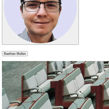
Baethan Mullen​​​​‌ ‍ ​‍​‍‌‍ ‌ ​‍‌‍‍‌‌‍‌ ‌‍‍‌‌‍ ‍​‍​‍​ ‍‍​‍​‍‌ ​ ‌‍​‌‌‍ ‍‌‍‍‌‌ ‌​‌ ‍‌​‍ ‍‌‍‍‌‌‍ ​‍​‍​‍ ​​‍​‍‌‍‍​‌ ​‍‌‍‌‌‌‍‌‍​‍​‍​ ‍‍​‍​‍‌‍‍​‌ ‌​‌ ‌​‌ ​​​ ‍‍​‍ ​‍ ‌‍ ​‌‍ ‌‍​ ‌‍​‌‌‍ ​‌‍‍​‌‍ ‌ ​ ‌ ‌​​ ‍‍​ ​ ​ ​ ​ ​ ​ ​ ​‍ ‌‍‍‌‌‍ ‍‌ ‌​‌‍‌‌‌‍ ‍‌ ‌​​‍ ‌‍‌‌‌‍‌​‌‍‍‌‌ ‌​​‍ ‌‍ ‌‌‍ ‌‍‌​‌‍‌‌​ ‌‌ ​​‌ ​‍‌‍‌‌‌ ​ ‌‍‌‌‌‍ ‍‌ ‌​‌‍​‌‌ ‌​‌‍‍‌‌‍ ‌‍ ‍​ ‍ ‌‍‍‌‌‍‌​​ ‌​ ​‍‌‍​‍​ ‌​​ ​‌​ ​‍‌‍​‍‌‍​‌‌‍​‌​‍ ‌​ ‍​​ ​​​ ‍‌​ ​‍​‍ ‌​ ‌​‌‍​‍​ ‍​​ ‌ ​‍ ‌‌‍​‍‌‍‌​‌‍‌‌​ ‌‌​‍ ‌​ ​ ‌‍‌​‌‍​‌​ ‌​​ ‌‌​ ​‍​ ‍​​ ‍‌​ ‍‌​ ​ ​ ​ ​ ‍‌​ ‍ ‌ ‌​‌ ‍‌‌ ​​‌‍‌‌​ ‌‌‍​‌‌ ‌‌‌ ‌​‌‍‍​‌‍ ‌ ​‍​ ‍ ‌ ​​‌‍​‌‌ ‌​‌‍‍​​ ‌‌‍ ‍‌‍​‌‌‍ ‌‌‍‌‌​ ‌‍​‍‌‍​‌‌ ​ ‌‍‌‌‌‌‌‌‌ ​‍‌‍ ​​ ‌‌‍‍​‌ ‌​‌ ‌​‌ ​​​‍‌‌​ ​ ‌​​‌​‍‌‌​ ​‍‌​‌‍​‍‌‌​ ​‍‌​‌‍‌‍ ​‌‍ ‌‍​ ‌‍​‌‌‍ ​‌‍‍​‌‍ ‌ ​ ‌ ‌​​‍‌‌​ ​ ‌​​‌​ ​ ​ ​ ​ ​ ​ ​ ​‍‌‍‌‍‍‌‌‍‌​​ ‌​ ​‍‌‍​‍​ ‌​​ ​‌​ ​‍‌‍​‍‌‍​‌‌‍​‌​‍ ‌​ ‍​​ ​​​ ‍‌​ ​‍​‍ ‌​ ‌​‌‍​‍​ ‍​​ ‌ ​‍ ‌‌‍​‍‌‍‌​‌‍‌‌​ ‌‌​‍ ‌​ ​ ‌‍‌​‌‍​‌​ ‌​​ ‌‌​ ​‍​ ‍​​ ‍‌​ ‍‌​ ​ ​ ​ ​ ‍‌​‍‌‍‌ ‌​‌ ‍‌‌ ​​‌‍‌‌​ ‌‌‍​‌‌ ‌‌‌ ‌​‌‍‍​‌‍ ‌ ​‍​‍‌‍‌ ​​‌‍​‌‌ ‌​‌‍‍​​ ‌‌‍ ‍‌‍​‌‌‍ ‌‌‍‌‌​‍‌‍‌ ​​‌‍‌‌‌ ​‍‌ ​ ‌ ​​‌‍‌‌‌‍​ ‌ ‌​‌‍‍‌‌ ‌‍‌‍‌‌​ ‌‌ ​​‌ ‌‌‌‍​‍‌‍ ​‌‍‍‌‌ ​ ‌‍‍​‌‍‌‌‌‍‌​​‍​‍‌ ‌