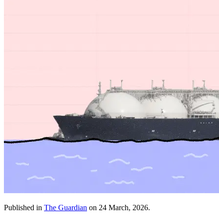
Published in ​​​​‌ ‍ ​‍​‍‌‍ ‌ ​‍‌‍‍‌‌‍‌ ‌‍‍‌‌‍ ‍​‍​‍​ ‍‍​‍​‍‌ ​ ‌‍​‌‌‍ ‍‌‍‍‌‌ ‌​‌ ‍‌​‍ ‍‌‍‍‌‌‍ ​‍​‍​‍ ​​‍​‍‌‍‍​‌ ​‍‌‍‌‌‌‍‌‍​‍​‍​ ‍‍​‍​‍‌‍‍​‌ ‌​‌ ‌​‌ ​​​ ‍‍​‍ ​‍ ‌‍ ​‌‍ ‌‍​ ‌‍​‌‌‍ ​‌‍‍​‌‍ ‌ ​ ‌ ‌​​ ‍‍​ ​ ​ ​ ​ ​ ​ ​ ​‍ ‌‍‍‌‌‍ ‍‌ ‌​‌‍‌‌‌‍ ‍‌ ‌​​‍ ‌‍‌‌‌‍‌​‌‍‍‌‌ ‌​​‍ ‌‍ ‌‌‍ ‌‍‌​‌‍‌‌​ ‌‌ ​​‌ ​‍‌‍‌‌‌ ​ ‌‍‌‌‌‍ ‍‌ ‌​‌‍​‌‌ ‌​‌‍‍‌‌‍ ‌‍ ‍​ ‍ ‌‍‍‌‌‍‌​​ ‌​ ​​​ ​‍‌‍​ ​ ‌ ‌‍‌​​ ‌‍‌‍​ ​ ‍‌​‍ ‌​ ‌​‌‍‌‍​ ​​​ ‌‌​‍ ‌​ ‌​​ ​‌​ ‌‍​ ‌ ​‍ ‌‌‍​‍‌‍​‍​ ‌‌​ ‌‍​‍ ‌‌‍​‍​ ​‍​ ​‌‌‍‌‍‌‍​‌‌‍​ ​ ‌‍‌‍‌‍‌‍​‍​ ​‍​ ‌‍​ ​​​ ‍ ‌ ‌​‌ ‍‌‌ ​​‌‍‌‌​ ‌‌‍ ‍‌‍‌‌‌ ‌ ‌ ​ ​ ‍ ‌ ​​‌‍​‌‌ ‌​‌‍‍​​ ‌‌‍ ​‌‍ ‌‍​ ‌‍​‌‌ ‌​‌‍‍‌‌‍ ‌‍ ‍‌‌​‍‌‍‌‌‌‍‌‍‌‍‌‌‌ ​‍‌‍‌‌‌‍ ‍‌‍​ ‌‍‌‌​‍‌‌​ ‌‌‌​​‍‌‌ ‌‍‍ ‌‍‌‌‌ ‍‌​‍‌‌​ ​ ‌​‌​​‍‌‌​ ​ ‌​‌​​‍‌‌​ ​‍​ ​‍‌‍‌‌​ ​‌‌‍‌​‌‍‌​​ ‌ ​ ‍‌​ ‌‍​ ​‌‌‍‌​​ ​​‌‍​ ‌‍‌‌​‍‌‌​ ​‍​ ​‍​‍‌‌​ ‌‌‌​‌​​‍ ‍‌‍​ ‌‍‍​‌‍‍‌‌‍ ​‌‍‌​‌ ​‍‌‍‌‌‌‍ ‍​‍‌‌​ ‌‌‌​​‍‌‌ ‌‍‍ ‌‍‌‌‌ ‍‌​‍‌‌​ ​ ‌​‌​​‍‌‌​ ​ ‌​‌​​‍‌‌​ ​‍​ ​‍‌‍‌‍‌‍‌‍‌‍‌‍​ ‌​​ ‌​​ ​‍​ ‌‍‌‍​‍​ ‍‌​ ‌ ‌‍​ ​ ‍‌​‍‌‌​ ​‍​ ​‍​‍‌‌​ ‌‌‌​‌​​‍ ‍‌ ‌​‌‍‌‌‌ ‍​‌ ‌​​ ‌‍​‍‌‍​‌‌ ​ ‌‍‌‌‌‌‌‌‌ ​‍‌‍ ​​ ‌‌‍‍​‌ ‌​‌ ‌​‌ ​​​‍‌‌​ ​ ‌​​‌​‍‌‌​ ​‍‌​‌‍​‍‌‌​ ​‍‌​‌‍‌‍ ​‌‍ ‌‍​ ‌‍​‌‌‍ ​‌‍‍​‌‍ ‌ ​ ‌ ‌​​‍‌‌​ ​ ‌​​‌​ ​ ​ ​ ​ ​ ​ ​ ​‍‌‍‌‍‍‌‌‍‌​​ ‌​ ​​​ ​‍‌‍​ ​ ‌ ‌‍‌​​ ‌‍‌‍​ ​ ‍‌​‍ ‌​ ‌​‌‍‌‍​ ​​​ ‌‌​‍ ‌​ ‌​​ ​‌​ ‌‍​ ‌ ​‍ ‌‌‍​‍‌‍​‍​ ‌‌​ ‌‍​‍ ‌‌‍​‍​ ​‍​ ​‌‌‍‌‍‌‍​‌‌‍​ ​ ‌‍‌‍‌‍‌‍​‍​ ​‍​ ‌‍​ ​​​‍‌‍‌ ‌​‌ ‍‌‌ ​​‌‍‌‌​ ‌‌‍ ‍‌‍‌‌‌ ‌ ‌ ​ ​‍‌‍‌ ​​‌‍​‌‌ ‌​‌‍‍​​ ‌‌‍ ​‌‍ ‌‍​ ‌‍​‌‌ ‌​‌‍‍‌‌‍ ‌‍ ‍‌‌​‍‌‍‌‌‌‍‌‍‌‍‌‌‌ ​‍‌‍‌‌‌‍ ‍‌‍​ ‌‍‌‌​‍‌‌​ ‌‌‌​​‍‌‌ ‌‍‍ ‌‍‌‌‌ ‍‌​‍‌‌​ ​ ‌​‌​​‍‌‌​ ​ ‌​‌​​‍‌‌​ ​‍​ ​‍‌‍‌‌​ ​‌‌‍‌​‌‍‌​​ ‌ ​ ‍‌​ ‌‍​ ​‌‌‍‌​​ ​​‌‍​ ‌‍‌‌​‍‌‌​ ​‍​ ​‍​‍‌‌​ ‌‌‌​‌​​‍ ‍‌‍​ ‌‍‍​‌‍‍‌‌‍ ​‌‍‌​‌ ​‍‌‍‌‌‌‍ ‍​‍‌‌​ ‌‌‌​​‍‌‌ ‌‍‍ ‌‍‌‌‌ ‍‌​‍‌‌​ ​ ‌​‌​​‍‌‌​ ​ ‌​‌​​‍‌‌​ ​‍​ ​‍‌‍‌‍‌‍‌‍‌‍‌‍​ ‌​​ ‌​​ ​‍​ ‌‍‌‍​‍​ ‍‌​ ‌ ‌‍​ ​ ‍‌​‍‌‌​ ​‍​ ​‍​‍‌‌​ ‌‌‌​‌​​‍ ‍‌ ‌​‌‍‌‌‌ ‍​‌ ‌​​‍‌‍‌ ​​‌‍‌‌‌ ​‍‌ ​ ‌ ​​‌‍‌‌‌‍​ ‌ ‌​‌‍‍‌‌ ‌‍‌‍‌‌​ ‌‌ ​​‌ ‌‌‌‍​‍‌‍ ​‌‍‍‌‌ ​ ‌‍‍​‌‍‌‌‌‍‌​​‍​‍‌ ‌
The Guardian​​​​‌ ‍ ​‍​‍‌‍ ‌ ​‍‌‍‍‌‌‍‌ ‌‍‍‌‌‍ ‍​‍​‍​ ‍‍​‍​‍‌ ​ ‌‍​‌‌‍ ‍‌‍‍‌‌ ‌​‌ ‍‌​‍ ‍‌‍‍‌‌‍ ​‍​‍​‍ ​​‍​‍‌‍‍​‌ ​‍‌‍‌‌‌‍‌‍​‍​‍​ ‍‍​‍​‍‌‍‍​‌ ‌​‌ ‌​‌ ​​​ ‍‍​‍ ​‍ ‌‍ ​‌‍ ‌‍​ ‌‍​‌‌‍ ​‌‍‍​‌‍ ‌ ​ ‌ ‌​​ ‍‍​ ​ ​ ​ ​ ​ ​ ​ ​‍ ‌‍‍‌‌‍ ‍‌ ‌​‌‍‌‌‌‍ ‍‌ ‌​​‍ ‌‍‌‌‌‍‌​‌‍‍‌‌ ‌​​‍ ‌‍ ‌‌‍ ‌‍‌​‌‍‌‌​ ‌‌ ​​‌ ​‍‌‍‌‌‌ ​ ‌‍‌‌‌‍ ‍‌ ‌​‌‍​‌‌ ‌​‌‍‍‌‌‍ ‌‍ ‍​ ‍ ‌‍‍‌‌‍‌​​ ‌​ ​​​ ​‍‌‍​ ​ ‌ ‌‍‌​​ ‌‍‌‍​ ​ ‍‌​‍ ‌​ ‌​‌‍‌‍​ ​​​ ‌‌​‍ ‌​ ‌​​ ​‌​ ‌‍​ ‌ ​‍ ‌‌‍​‍‌‍​‍​ ‌‌​ ‌‍​‍ ‌‌‍​‍​ ​‍​ ​‌‌‍‌‍‌‍​‌‌‍​ ​ ‌‍‌‍‌‍‌‍​‍​ ​‍​ ‌‍​ ​​​ ‍ ‌ ‌​‌ ‍‌‌ ​​‌‍‌‌​ ‌‌‍ ‍‌‍‌‌‌ ‌ ‌ ​ ​ ‍ ‌ ​​‌‍​‌‌ ‌​‌‍‍​​ ‌‌‍ ​‌‍ ‌‍​ ‌‍​‌‌ ‌​‌‍‍‌‌‍ ‌‍ ‍‌‌​‍‌‍‌‌‌‍‌‍‌‍‌‌‌ ​‍‌‍‌‌‌‍ ‍‌‍​ ‌‍‌‌​‍‌‌​ ‌‌‌​​‍‌‌ ‌‍‍ ‌‍‌‌‌ ‍‌​‍‌‌​ ​ ‌​‌​​‍‌‌​ ​ ‌​‌​​‍‌‌​ ​‍​ ​‍‌‍‌‌​ ​‌‌‍‌​‌‍‌​​ ‌ ​ ‍‌​ ‌‍​ ​‌‌‍‌​​ ​​‌‍​ ‌‍‌‌​‍‌‌​ ​‍​ ​‍​‍‌‌​ ‌‌‌​‌​​‍ ‍‌‍​ ‌‍‍​‌‍‍‌‌‍ ​‌‍‌​‌ ​‍‌‍‌‌‌‍ ‍​‍‌‌​ ‌‌‌​​‍‌‌ ‌‍‍ ‌‍‌‌‌ ‍‌​‍‌‌​ ​ ‌​‌​​‍‌‌​ ​ ‌​‌​​‍‌‌​ ​‍​ ​‍​ ​‍‌‍​‌‌‍​ ​ ‌​​ ​ ​ ‍‌‌‍​‌‌‍‌‍​ ​ ​ ‌​‌‍​‌‌‍​‍​‍‌‌​ ​‍​ ​‍​‍‌‌​ ‌‌‌​‌​​‍ ‍‌ ‌​‌‍‌‌‌ ‍​‌ ‌​​ ‌‍​‍‌‍​‌‌ ​ ‌‍‌‌‌‌‌‌‌ ​‍‌‍ ​​ ‌‌‍‍​‌ ‌​‌ ‌​‌ ​​​‍‌‌​ ​ ‌​​‌​‍‌‌​ ​‍‌​‌‍​‍‌‌​ ​‍‌​‌‍‌‍ ​‌‍ ‌‍​ ‌‍​‌‌‍ ​‌‍‍​‌‍ ‌ ​ ‌ ‌​​‍‌‌​ ​ ‌​​‌​ ​ ​ ​ ​ ​ ​ ​ ​‍‌‍‌‍‍‌‌‍‌​​ ‌​ ​​​ ​‍‌‍​ ​ ‌ ‌‍‌​​ ‌‍‌‍​ ​ ‍‌​‍ ‌​ ‌​‌‍‌‍​ ​​​ ‌‌​‍ ‌​ ‌​​ ​‌​ ‌‍​ ‌ ​‍ ‌‌‍​‍‌‍​‍​ ‌‌​ ‌‍​‍ ‌‌‍​‍​ ​‍​ ​‌‌‍‌‍‌‍​‌‌‍​ ​ ‌‍‌‍‌‍‌‍​‍​ ​‍​ ‌‍​ ​​​‍‌‍‌ ‌​‌ ‍‌‌ ​​‌‍‌‌​ ‌‌‍ ‍‌‍‌‌‌ ‌ ‌ ​ ​‍‌‍‌ ​​‌‍​‌‌ ‌​‌‍‍​​ ‌‌‍ ​‌‍ ‌‍​ ‌‍​‌‌ ‌​‌‍‍‌‌‍ ‌‍ ‍‌‌​‍‌‍‌‌‌‍‌‍‌‍‌‌‌ ​‍‌‍‌‌‌‍ ‍‌‍​ ‌‍‌‌​‍‌‌​ ‌‌‌​​‍‌‌ ‌‍‍ ‌‍‌‌‌ ‍‌​‍‌‌​ ​ ‌​‌​​‍‌‌​ ​ ‌​‌​​‍‌‌​ ​‍​ ​‍‌‍‌‌​ ​‌‌‍‌​‌‍‌​​ ‌ ​ ‍‌​ ‌‍​ ​‌‌‍‌​​ ​​‌‍​ ‌‍‌‌​‍‌‌​ ​‍​ ​‍​‍‌‌​ ‌‌‌​‌​​‍ ‍‌‍​ ‌‍‍​‌‍‍‌‌‍ ​‌‍‌​‌ ​‍‌‍‌‌‌‍ ‍​‍‌‌​ ‌‌‌​​‍‌‌ ‌‍‍ ‌‍‌‌‌ ‍‌​‍‌‌​ ​ ‌​‌​​‍‌‌​ ​ ‌​‌​​‍‌‌​ ​‍​ ​‍​ ​‍‌‍​‌‌‍​ ​ ‌​​ ​ ​ ‍‌‌‍​‌‌‍‌‍​ ​ ​ ‌​‌‍​‌‌‍​‍​‍‌‌​ ​‍​ ​‍​‍‌‌​ ‌‌‌​‌​​‍ ‍‌ ‌​‌‍‌‌‌ ‍​‌ ‌​​‍‌‍‌ ​​‌‍‌‌‌ ​‍‌ ​ ‌ ​​‌‍‌‌‌‍​ ‌ ‌​‌‍‍‌‌ ‌‍‌‍‌‌​ ‌‌ ​​‌ ‌‌‌‍​‍‌‍ ​‌‍‍‌‌ ​ ‌‍‍​‌‍‌‌‌‍‌​​‍​‍‌ ‌
on 24 March, 2026.​​​​‌ ‍ ​‍​‍‌‍ ‌ ​‍‌‍‍‌‌‍‌ ‌‍‍‌‌‍ ‍​‍​‍​ ‍‍​‍​‍‌ ​ ‌‍​‌‌‍ ‍‌‍‍‌‌ ‌​‌ ‍‌​‍ ‍‌‍‍‌‌‍ ​‍​‍​‍ ​​‍​‍‌‍‍​‌ ​‍‌‍‌‌‌‍‌‍​‍​‍​ ‍‍​‍​‍‌‍‍​‌ ‌​‌ ‌​‌ ​​​ ‍‍​‍ ​‍ ‌‍ ​‌‍ ‌‍​ ‌‍​‌‌‍ ​‌‍‍​‌‍ ‌ ​ ‌ ‌​​ ‍‍​ ​ ​ ​ ​ ​ ​ ​ ​‍ ‌‍‍‌‌‍ ‍‌ ‌​‌‍‌‌‌‍ ‍‌ ‌​​‍ ‌‍‌‌‌‍‌​‌‍‍‌‌ ‌​​‍ ‌‍ ‌‌‍ ‌‍‌​‌‍‌‌​ ‌‌ ​​‌ ​‍‌‍‌‌‌ ​ ‌‍‌‌‌‍ ‍‌ ‌​‌‍​‌‌ ‌​‌‍‍‌‌‍ ‌‍ ‍​ ‍ ‌‍‍‌‌‍‌​​ ‌​ ​​​ ​‍‌‍​ ​ ‌ ‌‍‌​​ ‌‍‌‍​ ​ ‍‌​‍ ‌​ ‌​‌‍‌‍​ ​​​ ‌‌​‍ ‌​ ‌​​ ​‌​ ‌‍​ ‌ ​‍ ‌‌‍​‍‌‍​‍​ ‌‌​ ‌‍​‍ ‌‌‍​‍​ ​‍​ ​‌‌‍‌‍‌‍​‌‌‍​ ​ ‌‍‌‍‌‍‌‍​‍​ ​‍​ ‌‍​ ​​​ ‍ ‌ ‌​‌ ‍‌‌ ​​‌‍‌‌​ ‌‌‍ ‍‌‍‌‌‌ ‌ ‌ ​ ​ ‍ ‌ ​​‌‍​‌‌ ‌​‌‍‍​​ ‌‌‍ ​‌‍ ‌‍​ ‌‍​‌‌ ‌​‌‍‍‌‌‍ ‌‍ ‍‌‌​‍‌‍‌‌‌‍‌‍‌‍‌‌‌ ​‍‌‍‌‌‌‍ ‍‌‍​ ‌‍‌‌​‍‌‌​ ‌‌‌​​‍‌‌ ‌‍‍ ‌‍‌‌‌ ‍‌​‍‌‌​ ​ ‌​‌​​‍‌‌​ ​ ‌​‌​​‍‌‌​ ​‍​ ​‍‌‍‌‌​ ​‌‌‍‌​‌‍‌​​ ‌ ​ ‍‌​ ‌‍​ ​‌‌‍‌​​ ​​‌‍​ ‌‍‌‌​‍‌‌​ ​‍​ ​‍​‍‌‌​ ‌‌‌​‌​​‍ ‍‌‍​ ‌‍‍​‌‍‍‌‌‍ ​‌‍‌​‌ ​‍‌‍‌‌‌‍ ‍​‍‌‌​ ‌‌‌​​‍‌‌ ‌‍‍ ‌‍‌‌‌ ‍‌​‍‌‌​ ​ ‌​‌​​‍‌‌​ ​ ‌​‌​​‍‌‌​ ​‍​ ​‍​ ‍‌​ ‌​​ ‍‌​ ‌‍​ ​ ​ ‌‌​ ​ ‌‍​ ​ ‌‌‌‍‌‍​ ​‌​ ‍​​‍‌‌​ ​‍​ ​‍​‍‌‌​ ‌‌‌​‌​​‍ ‍‌ ‌​‌‍‌‌‌ ‍​‌ ‌​​ ‌‍​‍‌‍​‌‌ ​ ‌‍‌‌‌‌‌‌‌ ​‍‌‍ ​​ ‌‌‍‍​‌ ‌​‌ ‌​‌ ​​​‍‌‌​ ​ ‌​​‌​‍‌‌​ ​‍‌​‌‍​‍‌‌​ ​‍‌​‌‍‌‍ ​‌‍ ‌‍​ ‌‍​‌‌‍ ​‌‍‍​‌‍ ‌ ​ ‌ ‌​​‍‌‌​ ​ ‌​​‌​ ​ ​ ​ ​ ​ ​ ​ ​‍‌‍‌‍‍‌‌‍‌​​ ‌​ ​​​ ​‍‌‍​ ​ ‌ ‌‍‌​​ ‌‍‌‍​ ​ ‍‌​‍ ‌​ ‌​‌‍‌‍​ ​​​ ‌‌​‍ ‌​ ‌​​ ​‌​ ‌‍​ ‌ ​‍ ‌‌‍​‍‌‍​‍​ ‌‌​ ‌‍​‍ ‌‌‍​‍​ ​‍​ ​‌‌‍‌‍‌‍​‌‌‍​ ​ ‌‍‌‍‌‍‌‍​‍​ ​‍​ ‌‍​ ​​​‍‌‍‌ ‌​‌ ‍‌‌ ​​‌‍‌‌​ ‌‌‍ ‍‌‍‌‌‌ ‌ ‌ ​ ​‍‌‍‌ ​​‌‍​‌‌ ‌​‌‍‍​​ ‌‌‍ ​‌‍ ‌‍​ ‌‍​‌‌ ‌​‌‍‍‌‌‍ ‌‍ ‍‌‌​‍‌‍‌‌‌‍‌‍‌‍‌‌‌ ​‍‌‍‌‌‌‍ ‍‌‍​ ‌‍‌‌​‍‌‌​ ‌‌‌​​‍‌‌ ‌‍‍ ‌‍‌‌‌ ‍‌​‍‌‌​ ​ ‌​‌​​‍‌‌​ ​ ‌​‌​​‍‌‌​ ​‍​ ​‍‌‍‌‌​ ​‌‌‍‌​‌‍‌​​ ‌ ​ ‍‌​ ‌‍​ ​‌‌‍‌​​ ​​‌‍​ ‌‍‌‌​‍‌‌​ ​‍​ ​‍​‍‌‌​ ‌‌‌​‌​​‍ ‍‌‍​ ‌‍‍​‌‍‍‌‌‍ ​‌‍‌​‌ ​‍‌‍‌‌‌‍ ‍​‍‌‌​ ‌‌‌​​‍‌‌ ‌‍‍ ‌‍‌‌‌ ‍‌​‍‌‌​ ​ ‌​‌​​‍‌‌​ ​ ‌​‌​​‍‌‌​ ​‍​ ​‍​ ‍‌​ ‌​​ ‍‌​ ‌‍​ ​ ​ ‌‌​ ​ ‌‍​ ​ ‌‌‌‍‌‍​ ​‌​ ‍​​‍‌‌​ ​‍​ ​‍​‍‌‌​ ‌‌‌​‌​​‍ ‍‌ ‌​‌‍‌‌‌ ‍​‌ ‌​​‍‌‍‌ ​​‌‍‌‌‌ ​‍‌ ​ ‌ ​​‌‍‌‌‌‍​ ‌ ‌​‌‍‍‌‌ ‌‍‌‍‌‌​ ‌‌ ​​‌ ‌‌‌‍​‍‌‍ ​‌‍‍‌‌ ​ ‌‍‍​‌‍‌‌‌‍‌​​‍​‍‌ ‌