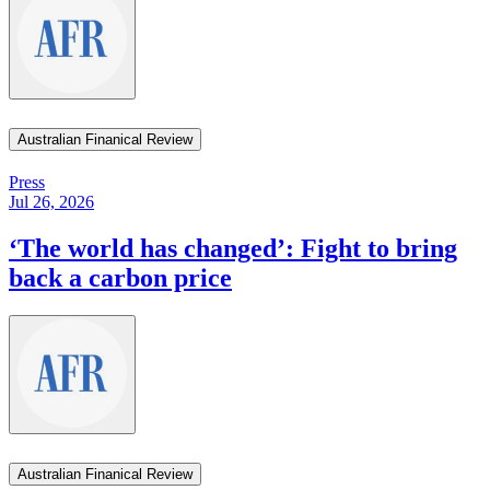
Australian Finanical Review​​​​‌ ‍ ​‍​‍‌‍ ‌ ​‍‌‍‍‌‌‍‌ ‌‍‍‌‌‍ ‍​‍​‍​ ‍‍​‍​‍‌ ​ ‌‍​‌‌‍ ‍‌‍‍‌‌ ‌​‌ ‍‌​‍ ‍‌‍‍‌‌‍ ​‍​‍​‍ ​​‍​‍‌‍‍​‌ ​‍‌‍‌‌‌‍‌‍​‍​‍​ ‍‍​‍​‍‌‍‍​‌ ‌​‌ ‌​‌ ​​​ ‍‍​‍ ​‍ ‌‍ ​‌‍ ‌‍​ ‌‍​‌‌‍ ​‌‍‍​‌‍ ‌ ​ ‌ ‌​​ ‍‍​ ​ ​ ​ ​ ​ ​ ​ ​‍ ‌‍‍‌‌‍ ‍‌ ‌​‌‍‌‌‌‍ ‍‌ ‌​​‍ ‌‍‌‌‌‍‌​‌‍‍‌‌ ‌​​‍ ‌‍ ‌‌‍ ‌‍‌​‌‍‌‌​ ‌‌ ​​‌ ​‍‌‍‌‌‌ ​ ‌‍‌‌‌‍ ‍‌ ‌​‌‍​‌‌ ‌​‌‍‍‌‌‍ ‌‍ ‍​ ‍ ‌‍‍‌‌‍‌​​ ‌​ ​​​ ‍‌​ ​‌​ ​‍‌‍​‌​ ‍​​ ‍​​ ​‌​‍ ‌‌‍‌​‌‍‌​​ ‍‌‌‍​‍​‍ ‌​ ‌​​ ​‌​ ‌‍‌‍​‌​‍ ‌​ ‍​‌‍‌‍‌‍‌‍​ ‍‌​‍ ‌‌‍‌​​ ‍​​ ‍​​ ‍‌​ ‌‌​ ​‌​ ​‌‌‍‌‌​ ‌​​ ‌‌​ ​ ​ ‍​​ ‍ ‌ ‌​‌ ‍‌‌ ​​‌‍‌‌​ ‌‌‍​‌‌ ‌‌‌ ‌​‌‍‍​‌‍ ‌ ​‍​ ‍ ‌ ​​‌‍​‌‌ ‌​‌‍‍​​ ‌‌‍ ‍‌‍​‌‌‍ ‌‌‍‌‌​ ‌‍​‍‌‍​‌‌ ​ ‌‍‌‌‌‌‌‌‌ ​‍‌‍ ​​ ‌‌‍‍​‌ ‌​‌ ‌​‌ ​​​‍‌‌​ ​ ‌​​‌​‍‌‌​ ​‍‌​‌‍​‍‌‌​ ​‍‌​‌‍‌‍ ​‌‍ ‌‍​ ‌‍​‌‌‍ ​‌‍‍​‌‍ ‌ ​ ‌ ‌​​‍‌‌​ ​ ‌​​‌​ ​ ​ ​ ​ ​ ​ ​ ​‍‌‍‌‍‍‌‌‍‌​​ ‌​ ​​​ ‍‌​ ​‌​ ​‍‌‍​‌​ ‍​​ ‍​​ ​‌​‍ ‌‌‍‌​‌‍‌​​ ‍‌‌‍​‍​‍ ‌​ ‌​​ ​‌​ ‌‍‌‍​‌​‍ ‌​ ‍​‌‍‌‍‌‍‌‍​ ‍‌​‍ ‌‌‍‌​​ ‍​​ ‍​​ ‍‌​ ‌‌​ ​‌​ ​‌‌‍‌‌​ ‌​​ ‌‌​ ​ ​ ‍​​‍‌‍‌ ‌​‌ ‍‌‌ ​​‌‍‌‌​ ‌‌‍​‌‌ ‌‌‌ ‌​‌‍‍​‌‍ ‌ ​‍​‍‌‍‌ ​​‌‍​‌‌ ‌​‌‍‍​​ ‌‌‍ ‍‌‍​‌‌‍ ‌‌‍‌‌​‍‌‍‌ ​​‌‍‌‌‌ ​‍‌ ​ ‌ ​​‌‍‌‌‌‍​ ‌ ‌​‌‍‍‌‌ ‌‍‌‍‌‌​ ‌‌ ​​‌ ‌‌‌‍​‍‌‍ ​‌‍‍‌‌ ​ ‌‍‍​‌‍‌‌‌‍‌​​‍​‍‌ ‌
Press
Jul 26, 2026
‘The world has changed’: Fight to bring
back a carbon price​​​​‌ ‍ ​‍​‍‌‍ ‌ ​‍‌‍‍‌‌‍‌ ‌‍‍‌‌‍ ‍​‍​‍​ ‍‍​‍​‍‌ ​ ‌‍​‌‌‍ ‍‌‍‍‌‌ ‌​‌ ‍‌​‍ ‍‌‍‍‌‌‍ ​‍​‍​‍ ​​‍​‍‌‍‍​‌ ​‍‌‍‌‌‌‍‌‍​‍​‍​ ‍‍​‍​‍‌‍‍​‌ ‌​‌ ‌​‌ ​​​ ‍‍​‍ ​‍ ‌‍ ​‌‍ ‌‍​ ‌‍​‌‌‍ ​‌‍‍​‌‍ ‌ ​ ‌ ‌​​ ‍‍​ ​ ​ ​ ​ ​ ​ ​ ​‍ ‌‍‍‌‌‍ ‍‌ ‌​‌‍‌‌‌‍ ‍‌ ‌​​‍ ‌‍‌‌‌‍‌​‌‍‍‌‌ ‌​​‍ ‌‍ ‌‌‍ ‌‍‌​‌‍‌‌​ ‌‌ ​​‌ ​‍‌‍‌‌‌ ​ ‌‍‌‌‌‍ ‍‌ ‌​‌‍​‌‌ ‌​‌‍‍‌‌‍ ‌‍ ‍​ ‍ ‌‍‍‌‌‍‌​​ ‌‌‍‌​‌‍‌‍‌‍‌‌‌‍​‍​ ​‍‌‍​‌​ ‌ ‌‍​‍​‍ ‌​ ​‌‌‍​‌​ ​‍‌‍‌‌​‍ ‌​ ‌​​ ‌‌​ ‌ ​ ​‌​‍ ‌‌‍​‌​ ​‌​ ​​‌‍​‌​‍ ‌​ ​ ​ ‌‌‌‍‌‍​ ‌‍​ ​​​ ‍‌​ ‌‌​ ​ ​ ​ ​ ​‌​ ‌​​ ​‍​ ‍ ‌ ‌​‌ ‍‌‌ ​​‌‍‌‌​ ‌‌‍ ‍‌‍‌‌‌ ‌ ‌ ​ ​ ‍ ‌ ​​‌‍​‌‌ ‌​‌‍‍​​ ‌‌ ‌​‌‍‍‌‌ ‌​‌‍ ​‌‍‌‌​ ‌‍​‍‌‍​‌‌ ​ ‌‍‌‌‌‌‌‌‌ ​‍‌‍ ​​ ‌‌‍‍​‌ ‌​‌ ‌​‌ ​​​‍‌‌​ ​ ‌​​‌​‍‌‌​ ​‍‌​‌‍​‍‌‌​ ​‍‌​‌‍‌‍ ​‌‍ ‌‍​ ‌‍​‌‌‍ ​‌‍‍​‌‍ ‌ ​ ‌ ‌​​‍‌‌​ ​ ‌​​‌​ ​ ​ ​ ​ ​ ​ ​ ​‍‌‍‌‍‍‌‌‍‌​​ ‌‌‍‌​‌‍‌‍‌‍‌‌‌‍​‍​ ​‍‌‍​‌​ ‌ ‌‍​‍​‍ ‌​ ​‌‌‍​‌​ ​‍‌‍‌‌​‍ ‌​ ‌​​ ‌‌​ ‌ ​ ​‌​‍ ‌‌‍​‌​ ​‌​ ​​‌‍​‌​‍ ‌​ ​ ​ ‌‌‌‍‌‍​ ‌‍​ ​​​ ‍‌​ ‌‌​ ​ ​ ​ ​ ​‌​ ‌​​ ​‍​‍‌‍‌ ‌​‌ ‍‌‌ ​​‌‍‌‌​ ‌‌‍ ‍‌‍‌‌‌ ‌ ‌ ​ ​‍‌‍‌ ​​‌‍​‌‌ ‌​‌‍‍​​ ‌‌ ‌​‌‍‍‌‌ ‌​‌‍ ​‌‍‌‌​‍‌‍‌ ​​‌‍‌‌‌ ​‍‌ ​ ‌ ​​‌‍‌‌‌‍​ ‌ ‌​‌‍‍‌‌ ‌‍‌‍‌‌​ ‌‌ ​​‌ ‌‌‌‍​‍‌‍ ​‌‍‍‌‌ ​ ‌‍‍​‌‍‌‌‌‍‌​​‍​‍‌ ‌
Australian Finanical Review​​​​‌ ‍ ​‍​‍‌‍ ‌ ​‍‌‍‍‌‌‍‌ ‌‍‍‌‌‍ ‍​‍​‍​ ‍‍​‍​‍‌ ​ ‌‍​‌‌‍ ‍‌‍‍‌‌ ‌​‌ ‍‌​‍ ‍‌‍‍‌‌‍ ​‍​‍​‍ ​​‍​‍‌‍‍​‌ ​‍‌‍‌‌‌‍‌‍​‍​‍​ ‍‍​‍​‍‌‍‍​‌ ‌​‌ ‌​‌ ​​​ ‍‍​‍ ​‍ ‌‍ ​‌‍ ‌‍​ ‌‍​‌‌‍ ​‌‍‍​‌‍ ‌ ​ ‌ ‌​​ ‍‍​ ​ ​ ​ ​ ​ ​ ​ ​‍ ‌‍‍‌‌‍ ‍‌ ‌​‌‍‌‌‌‍ ‍‌ ‌​​‍ ‌‍‌‌‌‍‌​‌‍‍‌‌ ‌​​‍ ‌‍ ‌‌‍ ‌‍‌​‌‍‌‌​ ‌‌ ​​‌ ​‍‌‍‌‌‌ ​ ‌‍‌‌‌‍ ‍‌ ‌​‌‍​‌‌ ‌​‌‍‍‌‌‍ ‌‍ ‍​ ‍ ‌‍‍‌‌‍‌​​ ‌​ ​​​ ‍‌​ ​‌​ ​‍‌‍​‌​ ‍​​ ‍​​ ​‌​‍ ‌‌‍‌​‌‍‌​​ ‍‌‌‍​‍​‍ ‌​ ‌​​ ​‌​ ‌‍‌‍​‌​‍ ‌​ ‍​‌‍‌‍‌‍‌‍​ ‍‌​‍ ‌‌‍‌​​ ‍​​ ‍​​ ‍‌​ ‌‌​ ​‌​ ​‌‌‍‌‌​ ‌​​ ‌‌​ ​ ​ ‍​​ ‍ ‌ ‌​‌ ‍‌‌ ​​‌‍‌‌​ ‌‌‍​‌‌ ‌‌‌ ‌​‌‍‍​‌‍ ‌ ​‍​ ‍ ‌ ​​‌‍​‌‌ ‌​‌‍‍​​ ‌‌‍ ‍‌‍​‌‌‍ ‌‌‍‌‌​ ‌‍​‍‌‍​‌‌ ​ ‌‍‌‌‌‌‌‌‌ ​‍‌‍ ​​ ‌‌‍‍​‌ ‌​‌ ‌​‌ ​​​‍‌‌​ ​ ‌​​‌​‍‌‌​ ​‍‌​‌‍​‍‌‌​ ​‍‌​‌‍‌‍ ​‌‍ ‌‍​ ‌‍​‌‌‍ ​‌‍‍​‌‍ ‌ ​ ‌ ‌​​‍‌‌​ ​ ‌​​‌​ ​ ​ ​ ​ ​ ​ ​ ​‍‌‍‌‍‍‌‌‍‌​​ ‌​ ​​​ ‍‌​ ​‌​ ​‍‌‍​‌​ ‍​​ ‍​​ ​‌​‍ ‌‌‍‌​‌‍‌​​ ‍‌‌‍​‍​‍ ‌​ ‌​​ ​‌​ ‌‍‌‍​‌​‍ ‌​ ‍​‌‍‌‍‌‍‌‍​ ‍‌​‍ ‌‌‍‌​​ ‍​​ ‍​​ ‍‌​ ‌‌​ ​‌​ ​‌‌‍‌‌​ ‌​​ ‌‌​ ​ ​ ‍​​‍‌‍‌ ‌​‌ ‍‌‌ ​​‌‍‌‌​ ‌‌‍​‌‌ ‌‌‌ ‌​‌‍‍​‌‍ ‌ ​‍​‍‌‍‌ ​​‌‍​‌‌ ‌​‌‍‍​​ ‌‌‍ ‍‌‍​‌‌‍ ‌‌‍‌‌​‍‌‍‌ ​​‌‍‌‌‌ ​‍‌ ​ ‌ ​​‌‍‌‌‌‍​ ‌ ‌​‌‍‍‌‌ ‌‍‌‍‌‌​ ‌‌ ​​‌ ‌‌‌‍​‍‌‍ ​‌‍‍‌‌ ​ ‌‍‍​‌‍‌‌‌‍‌​​‍​‍‌ ‌