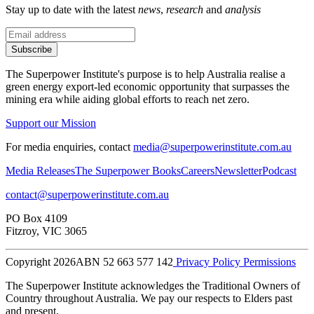
Stay up to date with the latest
news
,
research
and
analysis
Subscribe
The Superpower Institute's purpose is to help Australia realise a
green energy export-led economic opportunity that surpasses the
mining era while aiding global efforts to reach net zero.​​​​‌ ‍ ​‍​‍‌‍ ‌ ​‍‌‍‍‌‌‍‌ ‌‍‍‌‌‍ ‍​‍​‍​ ‍‍​‍​‍‌ ​ ‌‍​‌‌‍ ‍‌‍‍‌‌ ‌​‌ ‍‌​‍ ‍‌‍‍‌‌‍ ​‍​‍​‍ ​​‍​‍‌‍‍​‌ ​‍‌‍‌‌‌‍‌‍​‍​‍​ ‍‍​‍​‍‌‍‍​‌ ‌​‌ ‌​‌ ​​​ ‍‍​‍ ​‍ ‌‍ ​‌‍ ‌‍​ ‌‍​‌‌‍ ​‌‍‍​‌‍ ‌ ​ ‌ ‌​​ ‍‍​ ​ ​ ​ ​ ​ ​ ​ ​‍ ‌‍‍‌‌‍ ‍‌ ‌​‌‍‌‌‌‍ ‍‌ ‌​​‍ ‌‍‌‌‌‍‌​‌‍‍‌‌ ‌​​‍ ‌‍ ‌‌‍ ‌‍‌​‌‍‌‌​ ‌‌ ​​‌ ​‍‌‍‌‌‌ ​ ‌‍‌‌‌‍ ‍‌ ‌​‌‍​‌‌ ‌​‌‍‍‌‌‍ ‌‍ ‍​ ‍ ‌‍‍‌‌‍‌​​ ‌​ ​‍​ ‌‍​ ‌‌​ ‌‍​ ​​‌‍‌‌​ ‍​​ ​​​‍ ‌​ ‌ ​ ‌​​ ‌‍​ ‌‌​‍ ‌​ ‌​​ ‍​​ ​ ​ ‍‌​‍ ‌​ ‍​​ ‌‍​ ​‍​ ‍‌​‍ ‌​ ‌‌​ ‌‌​ ‌ ​ ​‍‌‍‌‍​ ‍​​ ​‍​ ‍‌​ ‌‌​ ‍​​ ​​‌‍‌‌​ ‍ ‌ ‌​‌ ‍‌‌ ​​‌‍‌‌​ ‌‌ ​ ‌‍‌‌‌ ‌​‌ ‌​‌‍‍‌‌‍ ‍‌‍‌ ‌ ​ ​ ‍ ‌ ​​‌‍​‌‌ ‌​‌‍‍​​ ‌‌‍‌‍‌‍ ‌‍ ‌ ‌​‌‍‌‌‌ ​‍‌‌‌​‌‍‌‌‌ ‍​‌ ‌​​ ‌‍​‍‌‍​‌‌ ​ ‌‍‌‌‌‌‌‌‌ ​‍‌‍ ​​ ‌‌‍‍​‌ ‌​‌ ‌​‌ ​​​‍‌‌​ ​ ‌​​‌​‍‌‌​ ​‍‌​‌‍​‍‌‌​ ​‍‌​‌‍‌‍ ​‌‍ ‌‍​ ‌‍​‌‌‍ ​‌‍‍​‌‍ ‌ ​ ‌ ‌​​‍‌‌​ ​ ‌​​‌​ ​ ​ ​ ​ ​ ​ ​ ​‍‌‍‌‍‍‌‌‍‌​​ ‌​ ​‍​ ‌‍​ ‌‌​ ‌‍​ ​​‌‍‌‌​ ‍​​ ​​​‍ ‌​ ‌ ​ ‌​​ ‌‍​ ‌‌​‍ ‌​ ‌​​ ‍​​ ​ ​ ‍‌​‍ ‌​ ‍​​ ‌‍​ ​‍​ ‍‌​‍ ‌​ ‌‌​ ‌‌​ ‌ ​ ​‍‌‍‌‍​ ‍​​ ​‍​ ‍‌​ ‌‌​ ‍​​ ​​‌‍‌‌​‍‌‍‌ ‌​‌ ‍‌‌ ​​‌‍‌‌​ ‌‌ ​ ‌‍‌‌‌ ‌​‌ ‌​‌‍‍‌‌‍ ‍‌‍‌ ‌ ​ ​‍‌‍‌ ​​‌‍​‌‌ ‌​‌‍‍​​ ‌‌‍‌‍‌‍ ‌‍ ‌ ‌​‌‍‌‌‌ ​‍‌‌‌​‌‍‌‌‌ ‍​‌ ‌​​‍‌‍‌ ​​‌‍‌‌‌ ​‍‌ ​ ‌ ​​‌‍‌‌‌‍​ ‌ ‌​‌‍‍‌‌ ‌‍‌‍‌‌​ ‌‌ ​​‌ ‌‌‌‍​‍‌‍ ​‌‍‍‌‌ ​ ‌‍‍​‌‍‌‌‌‍‌​​‍​‍‌ ‌
Support our Mission
For media enquiries, contact
media@superpowerinstitute.com.au
Media Releases​​​​‌ ‍ ​‍​‍‌‍ ‌ ​‍‌‍‍‌‌‍‌ ‌‍‍‌‌‍ ‍​‍​‍​ ‍‍​‍​‍‌ ​ ‌‍​‌‌‍ ‍‌‍‍‌‌ ‌​‌ ‍‌​‍ ‍‌‍‍‌‌‍ ​‍​‍​‍ ​​‍​‍‌‍‍​‌ ​‍‌‍‌‌‌‍‌‍​‍​‍​ ‍‍​‍​‍‌‍‍​‌ ‌​‌ ‌​‌ ​​​ ‍‍​‍ ​‍ ‌‍ ​‌‍ ‌‍​ ‌‍​‌‌‍ ​‌‍‍​‌‍ ‌ ​ ‌ ‌​​ ‍‍​ ​ ​ ​ ​ ​ ​ ​ ​‍ ‌‍‍‌‌‍ ‍‌ ‌​‌‍‌‌‌‍ ‍‌ ‌​​‍ ‌‍‌‌‌‍‌​‌‍‍‌‌ ‌​​‍ ‌‍ ‌‌‍ ‌‍‌​‌‍‌‌​ ‌‌ ​​‌ ​‍‌‍‌‌‌ ​ ‌‍‌‌‌‍ ‍‌ ‌​‌‍​‌‌ ‌​‌‍‍‌‌‍ ‌‍ ‍​ ‍ ‌‍‍‌‌‍‌​​ ‌​ ​‍​ ‌‍​ ‌‌​ ‌‍​ ​​‌‍‌‌​ ‍​​ ​​​‍ ‌​ ‌ ​ ‌​​ ‌‍​ ‌‌​‍ ‌​ ‌​​ ‍​​ ​ ​ ‍‌​‍ ‌​ ‍​​ ‌‍​ ​‍​ ‍‌​‍ ‌​ ‌‌​ ‌‌​ ‌ ​ ​‍‌‍‌‍​ ‍​​ ​‍​ ‍‌​ ‌‌​ ‍​​ ​​‌‍‌‌​ ‍ ‌ ‌​‌ ‍‌‌ ​​‌‍‌‌​ ‌‌ ​ ‌‍‌‌‌ ‌​‌ ‌​‌‍‍‌‌‍ ‍‌‍‌ ‌ ​ ​ ‍ ‌ ​​‌‍​‌‌ ‌​‌‍‍​​ ‌‌‍‌‍‌‍ ‌‍ ‌ ‌​‌‍‌‌‌ ​‍‌​ ‌‌‍‌‌‌‍ ‍‌ ‌‌‌​‍‌‌ ‌​‌‍‌‌‌‍ ‌‌ ​ ​‍‌‌​ ‌‌‌​​‍‌‌ ‌‍‍ ‌‍‌‌‌ ‍‌​‍‌‌​ ​ ‌​‌​​‍‌‌​ ​ ‌​‌​​‍‌‌​ ​‍​ ​‍‌‍​ ‌‍​‌​ ‌​​ ​​​ ‍‌‌‍‌​​ ​‍​ ‌‍‌‍​ ​ ‌ ‌‍‌‌​ ‌‌​‍‌‌​ ​‍​ ​‍​‍‌‌​ ‌‌‌​‌​​‍ ‍‌‍ ​‌‍​‌‌‍​‍‌‍‌‌‌‍ ​​ ‌‍​‍‌‍​‌‌ ​ ‌‍‌‌‌‌‌‌‌ ​‍‌‍ ​​ ‌‌‍‍​‌ ‌​‌ ‌​‌ ​​​‍‌‌​ ​ ‌​​‌​‍‌‌​ ​‍‌​‌‍​‍‌‌​ ​‍‌​‌‍‌‍ ​‌‍ ‌‍​ ‌‍​‌‌‍ ​‌‍‍​‌‍ ‌ ​ ‌ ‌​​‍‌‌​ ​ ‌​​‌​ ​ ​ ​ ​ ​ ​ ​ ​‍‌‍‌‍‍‌‌‍‌​​ ‌​ ​‍​ ‌‍​ ‌‌​ ‌‍​ ​​‌‍‌‌​ ‍​​ ​​​‍ ‌​ ‌ ​ ‌​​ ‌‍​ ‌‌​‍ ‌​ ‌​​ ‍​​ ​ ​ ‍‌​‍ ‌​ ‍​​ ‌‍​ ​‍​ ‍‌​‍ ‌​ ‌‌​ ‌‌​ ‌ ​ ​‍‌‍‌‍​ ‍​​ ​‍​ ‍‌​ ‌‌​ ‍​​ ​​‌‍‌‌​‍‌‍‌ ‌​‌ ‍‌‌ ​​‌‍‌‌​ ‌‌ ​ ‌‍‌‌‌ ‌​‌ ‌​‌‍‍‌‌‍ ‍‌‍‌ ‌ ​ ​‍‌‍‌ ​​‌‍​‌‌ ‌​‌‍‍​​ ‌‌‍‌‍‌‍ ‌‍ ‌ ‌​‌‍‌‌‌ ​‍‌​ ‌‌‍‌‌‌‍ ‍‌ ‌‌‌​‍‌‌ ‌​‌‍‌‌‌‍ ‌‌ ​ ​‍‌‌​ ‌‌‌​​‍‌‌ ‌‍‍ ‌‍‌‌‌ ‍‌​‍‌‌​ ​ ‌​‌​​‍‌‌​ ​ ‌​‌​​‍‌‌​ ​‍​ ​‍‌‍​ ‌‍​‌​ ‌​​ ​​​ ‍‌‌‍‌​​ ​‍​ ‌‍‌‍​ ​ ‌ ‌‍‌‌​ ‌‌​‍‌‌​ ​‍​ ​‍​‍‌‌​ ‌‌‌​‌​​‍ ‍‌‍ ​‌‍​‌‌‍​‍‌‍‌‌‌‍ ​​‍‌‍‌ ​​‌‍‌‌‌ ​‍‌ ​ ‌ ​​‌‍‌‌‌‍​ ‌ ‌​‌‍‍‌‌ ‌‍‌‍‌‌​ ‌‌ ​​‌ ‌‌‌‍​‍‌‍ ​‌‍‍‌‌ ​ ‌‍‍​‌‍‌‌‌‍‌​​‍​‍‌ ‌
The Superpower Books​​​​‌ ‍ ​‍​‍‌‍ ‌ ​‍‌‍‍‌‌‍‌ ‌‍‍‌‌‍ ‍​‍​‍​ ‍‍​‍​‍‌ ​ ‌‍​‌‌‍ ‍‌‍‍‌‌ ‌​‌ ‍‌​‍ ‍‌‍‍‌‌‍ ​‍​‍​‍ ​​‍​‍‌‍‍​‌ ​‍‌‍‌‌‌‍‌‍​‍​‍​ ‍‍​‍​‍‌‍‍​‌ ‌​‌ ‌​‌ ​​​ ‍‍​‍ ​‍ ‌‍ ​‌‍ ‌‍​ ‌‍​‌‌‍ ​‌‍‍​‌‍ ‌ ​ ‌ ‌​​ ‍‍​ ​ ​ ​ ​ ​ ​ ​ ​‍ ‌‍‍‌‌‍ ‍‌ ‌​‌‍‌‌‌‍ ‍‌ ‌​​‍ ‌‍‌‌‌‍‌​‌‍‍‌‌ ‌​​‍ ‌‍ ‌‌‍ ‌‍‌​‌‍‌‌​ ‌‌ ​​‌ ​‍‌‍‌‌‌ ​ ‌‍‌‌‌‍ ‍‌ ‌​‌‍​‌‌ ‌​‌‍‍‌‌‍ ‌‍ ‍​ ‍ ‌‍‍‌‌‍‌​​ ‌​ ​‍​ ‌‍​ ‌‌​ ‌‍​ ​​‌‍‌‌​ ‍​​ ​​​‍ ‌​ ‌ ​ ‌​​ ‌‍​ ‌‌​‍ ‌​ ‌​​ ‍​​ ​ ​ ‍‌​‍ ‌​ ‍​​ ‌‍​ ​‍​ ‍‌​‍ ‌​ ‌‌​ ‌‌​ ‌ ​ ​‍‌‍‌‍​ ‍​​ ​‍​ ‍‌​ ‌‌​ ‍​​ ​​‌‍‌‌​ ‍ ‌ ‌​‌ ‍‌‌ ​​‌‍‌‌​ ‌‌ ​ ‌‍‌‌‌ ‌​‌ ‌​‌‍‍‌‌‍ ‍‌‍‌ ‌ ​ ​ ‍ ‌ ​​‌‍​‌‌ ‌​‌‍‍​​ ‌‌‍‌‍‌‍ ‌‍ ‌ ‌​‌‍‌‌‌ ​‍‌​ ‌‌‍‌‌‌‍ ‍‌ ‌‌‌​‍‌‌ ‌​‌‍‌‌‌‍ ‌‌ ​ ​‍‌‌​ ‌‌‌​​‍‌‌ ‌‍‍ ‌‍‌‌‌ ‍‌​‍‌‌​ ​ ‌​‌​​‍‌‌​ ​ ‌​‌​​‍‌‌​ ​‍​ ​‍​ ‌‍​ ‌ ​ ‌‌​ ​​​ ​‍​ ‌​‌‍‌​​ ‍​‌‍‌‌​ ‌‌‌‍‌‌​ ‍​​‍‌‌​ ​‍​ ​‍​‍‌‌​ ‌‌‌​‌​​‍ ‍‌‍ ​‌‍​‌‌‍​‍‌‍‌‌‌‍ ​​ ‌‍​‍‌‍​‌‌ ​ ‌‍‌‌‌‌‌‌‌ ​‍‌‍ ​​ ‌‌‍‍​‌ ‌​‌ ‌​‌ ​​​‍‌‌​ ​ ‌​​‌​‍‌‌​ ​‍‌​‌‍​‍‌‌​ ​‍‌​‌‍‌‍ ​‌‍ ‌‍​ ‌‍​‌‌‍ ​‌‍‍​‌‍ ‌ ​ ‌ ‌​​‍‌‌​ ​ ‌​​‌​ ​ ​ ​ ​ ​ ​ ​ ​‍‌‍‌‍‍‌‌‍‌​​ ‌​ ​‍​ ‌‍​ ‌‌​ ‌‍​ ​​‌‍‌‌​ ‍​​ ​​​‍ ‌​ ‌ ​ ‌​​ ‌‍​ ‌‌​‍ ‌​ ‌​​ ‍​​ ​ ​ ‍‌​‍ ‌​ ‍​​ ‌‍​ ​‍​ ‍‌​‍ ‌​ ‌‌​ ‌‌​ ‌ ​ ​‍‌‍‌‍​ ‍​​ ​‍​ ‍‌​ ‌‌​ ‍​​ ​​‌‍‌‌​‍‌‍‌ ‌​‌ ‍‌‌ ​​‌‍‌‌​ ‌‌ ​ ‌‍‌‌‌ ‌​‌ ‌​‌‍‍‌‌‍ ‍‌‍‌ ‌ ​ ​‍‌‍‌ ​​‌‍​‌‌ ‌​‌‍‍​​ ‌‌‍‌‍‌‍ ‌‍ ‌ ‌​‌‍‌‌‌ ​‍‌​ ‌‌‍‌‌‌‍ ‍‌ ‌‌‌​‍‌‌ ‌​‌‍‌‌‌‍ ‌‌ ​ ​‍‌‌​ ‌‌‌​​‍‌‌ ‌‍‍ ‌‍‌‌‌ ‍‌​‍‌‌​ ​ ‌​‌​​‍‌‌​ ​ ‌​‌​​‍‌‌​ ​‍​ ​‍​ ‌‍​ ‌ ​ ‌‌​ ​​​ ​‍​ ‌​‌‍‌​​ ‍​‌‍‌‌​ ‌‌‌‍‌‌​ ‍​​‍‌‌​ ​‍​ ​‍​‍‌‌​ ‌‌‌​‌​​‍ ‍‌‍ ​‌‍​‌‌‍​‍‌‍‌‌‌‍ ​​‍‌‍‌ ​​‌‍‌‌‌ ​‍‌ ​ ‌ ​​‌‍‌‌‌‍​ ‌ ‌​‌‍‍‌‌ ‌‍‌‍‌‌​ ‌‌ ​​‌ ‌‌‌‍​‍‌‍ ​‌‍‍‌‌ ​ ‌‍‍​‌‍‌‌‌‍‌​​‍​‍‌ ‌
Careers​​​​‌ ‍ ​‍​‍‌‍ ‌ ​‍‌‍‍‌‌‍‌ ‌‍‍‌‌‍ ‍​‍​‍​ ‍‍​‍​‍‌ ​ ‌‍​‌‌‍ ‍‌‍‍‌‌ ‌​‌ ‍‌​‍ ‍‌‍‍‌‌‍ ​‍​‍​‍ ​​‍​‍‌‍‍​‌ ​‍‌‍‌‌‌‍‌‍​‍​‍​ ‍‍​‍​‍‌‍‍​‌ ‌​‌ ‌​‌ ​​​ ‍‍​‍ ​‍ ‌‍ ​‌‍ ‌‍​ ‌‍​‌‌‍ ​‌‍‍​‌‍ ‌ ​ ‌ ‌​​ ‍‍​ ​ ​ ​ ​ ​ ​ ​ ​‍ ‌‍‍‌‌‍ ‍‌ ‌​‌‍‌‌‌‍ ‍‌ ‌​​‍ ‌‍‌‌‌‍‌​‌‍‍‌‌ ‌​​‍ ‌‍ ‌‌‍ ‌‍‌​‌‍‌‌​ ‌‌ ​​‌ ​‍‌‍‌‌‌ ​ ‌‍‌‌‌‍ ‍‌ ‌​‌‍​‌‌ ‌​‌‍‍‌‌‍ ‌‍ ‍​ ‍ ‌‍‍‌‌‍‌​​ ‌​ ​‍​ ‌‍​ ‌‌​ ‌‍​ ​​‌‍‌‌​ ‍​​ ​​​‍ ‌​ ‌ ​ ‌​​ ‌‍​ ‌‌​‍ ‌​ ‌​​ ‍​​ ​ ​ ‍‌​‍ ‌​ ‍​​ ‌‍​ ​‍​ ‍‌​‍ ‌​ ‌‌​ ‌‌​ ‌ ​ ​‍‌‍‌‍​ ‍​​ ​‍​ ‍‌​ ‌‌​ ‍​​ ​​‌‍‌‌​ ‍ ‌ ‌​‌ ‍‌‌ ​​‌‍‌‌​ ‌‌ ​ ‌‍‌‌‌ ‌​‌ ‌​‌‍‍‌‌‍ ‍‌‍‌ ‌ ​ ​ ‍ ‌ ​​‌‍​‌‌ ‌​‌‍‍​​ ‌‌‍‌‍‌‍ ‌‍ ‌ ‌​‌‍‌‌‌ ​‍‌​ ‌‌‍‌‌‌‍ ‍‌ ‌‌‌​‍‌‌ ‌​‌‍‌‌‌‍ ‌‌ ​ ​‍‌‌​ ‌‌‌​​‍‌‌ ‌‍‍ ‌‍‌‌‌ ‍‌​‍‌‌​ ​ ‌​‌​​‍‌‌​ ​ ‌​‌​​‍‌‌​ ​‍​ ​‍‌‍‌‌​ ‌‌‌‍‌​​ ‌‍​ ‌ ‌‍‌​‌‍​‌​ ‌ ​ ‌ ​ ‌ ​ ​​‌‍​‌​‍‌‌​ ​‍​ ​‍​‍‌‌​ ‌‌‌​‌​​‍ ‍‌‍ ​‌‍​‌‌‍​‍‌‍‌‌‌‍ ​​ ‌‍​‍‌‍​‌‌ ​ ‌‍‌‌‌‌‌‌‌ ​‍‌‍ ​​ ‌‌‍‍​‌ ‌​‌ ‌​‌ ​​​‍‌‌​ ​ ‌​​‌​‍‌‌​ ​‍‌​‌‍​‍‌‌​ ​‍‌​‌‍‌‍ ​‌‍ ‌‍​ ‌‍​‌‌‍ ​‌‍‍​‌‍ ‌ ​ ‌ ‌​​‍‌‌​ ​ ‌​​‌​ ​ ​ ​ ​ ​ ​ ​ ​‍‌‍‌‍‍‌‌‍‌​​ ‌​ ​‍​ ‌‍​ ‌‌​ ‌‍​ ​​‌‍‌‌​ ‍​​ ​​​‍ ‌​ ‌ ​ ‌​​ ‌‍​ ‌‌​‍ ‌​ ‌​​ ‍​​ ​ ​ ‍‌​‍ ‌​ ‍​​ ‌‍​ ​‍​ ‍‌​‍ ‌​ ‌‌​ ‌‌​ ‌ ​ ​‍‌‍‌‍​ ‍​​ ​‍​ ‍‌​ ‌‌​ ‍​​ ​​‌‍‌‌​‍‌‍‌ ‌​‌ ‍‌‌ ​​‌‍‌‌​ ‌‌ ​ ‌‍‌‌‌ ‌​‌ ‌​‌‍‍‌‌‍ ‍‌‍‌ ‌ ​ ​‍‌‍‌ ​​‌‍​‌‌ ‌​‌‍‍​​ ‌‌‍‌‍‌‍ ‌‍ ‌ ‌​‌‍‌‌‌ ​‍‌​ ‌‌‍‌‌‌‍ ‍‌ ‌‌‌​‍‌‌ ‌​‌‍‌‌‌‍ ‌‌ ​ ​‍‌‌​ ‌‌‌​​‍‌‌ ‌‍‍ ‌‍‌‌‌ ‍‌​‍‌‌​ ​ ‌​‌​​‍‌‌​ ​ ‌​‌​​‍‌‌​ ​‍​ ​‍‌‍‌‌​ ‌‌‌‍‌​​ ‌‍​ ‌ ‌‍‌​‌‍​‌​ ‌ ​ ‌ ​ ‌ ​ ​​‌‍​‌​‍‌‌​ ​‍​ ​‍​‍‌‌​ ‌‌‌​‌​​‍ ‍‌‍ ​‌‍​‌‌‍​‍‌‍‌‌‌‍ ​​‍‌‍‌ ​​‌‍‌‌‌ ​‍‌ ​ ‌ ​​‌‍‌‌‌‍​ ‌ ‌​‌‍‍‌‌ ‌‍‌‍‌‌​ ‌‌ ​​‌ ‌‌‌‍​‍‌‍ ​‌‍‍‌‌ ​ ‌‍‍​‌‍‌‌‌‍‌​​‍​‍‌ ‌
Newsletter​​​​‌ ‍ ​‍​‍‌‍ ‌ ​‍‌‍‍‌‌‍‌ ‌‍‍‌‌‍ ‍​‍​‍​ ‍‍​‍​‍‌ ​ ‌‍​‌‌‍ ‍‌‍‍‌‌ ‌​‌ ‍‌​‍ ‍‌‍‍‌‌‍ ​‍​‍​‍ ​​‍​‍‌‍‍​‌ ​‍‌‍‌‌‌‍‌‍​‍​‍​ ‍‍​‍​‍‌‍‍​‌ ‌​‌ ‌​‌ ​​​ ‍‍​‍ ​‍ ‌‍ ​‌‍ ‌‍​ ‌‍​‌‌‍ ​‌‍‍​‌‍ ‌ ​ ‌ ‌​​ ‍‍​ ​ ​ ​ ​ ​ ​ ​ ​‍ ‌‍‍‌‌‍ ‍‌ ‌​‌‍‌‌‌‍ ‍‌ ‌​​‍ ‌‍‌‌‌‍‌​‌‍‍‌‌ ‌​​‍ ‌‍ ‌‌‍ ‌‍‌​‌‍‌‌​ ‌‌ ​​‌ ​‍‌‍‌‌‌ ​ ‌‍‌‌‌‍ ‍‌ ‌​‌‍​‌‌ ‌​‌‍‍‌‌‍ ‌‍ ‍​ ‍ ‌‍‍‌‌‍‌​​ ‌​ ​‍​ ‌‍​ ‌‌​ ‌‍​ ​​‌‍‌‌​ ‍​​ ​​​‍ ‌​ ‌ ​ ‌​​ ‌‍​ ‌‌​‍ ‌​ ‌​​ ‍​​ ​ ​ ‍‌​‍ ‌​ ‍​​ ‌‍​ ​‍​ ‍‌​‍ ‌​ ‌‌​ ‌‌​ ‌ ​ ​‍‌‍‌‍​ ‍​​ ​‍​ ‍‌​ ‌‌​ ‍​​ ​​‌‍‌‌​ ‍ ‌ ‌​‌ ‍‌‌ ​​‌‍‌‌​ ‌‌ ​ ‌‍‌‌‌ ‌​‌ ‌​‌‍‍‌‌‍ ‍‌‍‌ ‌ ​ ​ ‍ ‌ ​​‌‍​‌‌ ‌​‌‍‍​​ ‌‌‍‌‍‌‍ ‌‍ ‌ ‌​‌‍‌‌‌ ​‍‌​ ‌‌‍‌‌‌‍ ‍‌ ‌‌‌​‍‌‌ ‌​‌‍‌‌‌‍ ‌‌ ​ ​‍‌‌​ ‌‌‌​​‍‌‌ ‌‍‍ ‌‍‌‌‌ ‍‌​‍‌‌​ ​ ‌​‌​​‍‌‌​ ​ ‌​‌​​‍‌‌​ ​‍​ ​‍​ ​‍‌‍​‍​ ​​​ ​ ​ ‍‌​ ​‍‌‍​‌​ ‍​‌‍​‌​ ‌ ​ ​​‌‍‌‍​‍‌‌​ ​‍​ ​‍​‍‌‌​ ‌‌‌​‌​​‍ ‍‌‍ ​‌‍​‌‌‍​‍‌‍‌‌‌‍ ​​ ‌‍​‍‌‍​‌‌ ​ ‌‍‌‌‌‌‌‌‌ ​‍‌‍ ​​ ‌‌‍‍​‌ ‌​‌ ‌​‌ ​​​‍‌‌​ ​ ‌​​‌​‍‌‌​ ​‍‌​‌‍​‍‌‌​ ​‍‌​‌‍‌‍ ​‌‍ ‌‍​ ‌‍​‌‌‍ ​‌‍‍​‌‍ ‌ ​ ‌ ‌​​‍‌‌​ ​ ‌​​‌​ ​ ​ ​ ​ ​ ​ ​ ​‍‌‍‌‍‍‌‌‍‌​​ ‌​ ​‍​ ‌‍​ ‌‌​ ‌‍​ ​​‌‍‌‌​ ‍​​ ​​​‍ ‌​ ‌ ​ ‌​​ ‌‍​ ‌‌​‍ ‌​ ‌​​ ‍​​ ​ ​ ‍‌​‍ ‌​ ‍​​ ‌‍​ ​‍​ ‍‌​‍ ‌​ ‌‌​ ‌‌​ ‌ ​ ​‍‌‍‌‍​ ‍​​ ​‍​ ‍‌​ ‌‌​ ‍​​ ​​‌‍‌‌​‍‌‍‌ ‌​‌ ‍‌‌ ​​‌‍‌‌​ ‌‌ ​ ‌‍‌‌‌ ‌​‌ ‌​‌‍‍‌‌‍ ‍‌‍‌ ‌ ​ ​‍‌‍‌ ​​‌‍​‌‌ ‌​‌‍‍​​ ‌‌‍‌‍‌‍ ‌‍ ‌ ‌​‌‍‌‌‌ ​‍‌​ ‌‌‍‌‌‌‍ ‍‌ ‌‌‌​‍‌‌ ‌​‌‍‌‌‌‍ ‌‌ ​ ​‍‌‌​ ‌‌‌​​‍‌‌ ‌‍‍ ‌‍‌‌‌ ‍‌​‍‌‌​ ​ ‌​‌​​‍‌‌​ ​ ‌​‌​​‍‌‌​ ​‍​ ​‍​ ​‍‌‍​‍​ ​​​ ​ ​ ‍‌​ ​‍‌‍​‌​ ‍​‌‍​‌​ ‌ ​ ​​‌‍‌‍​‍‌‌​ ​‍​ ​‍​‍‌‌​ ‌‌‌​‌​​‍ ‍‌‍ ​‌‍​‌‌‍​‍‌‍‌‌‌‍ ​​‍‌‍‌ ​​‌‍‌‌‌ ​‍‌ ​ ‌ ​​‌‍‌‌‌‍​ ‌ ‌​‌‍‍‌‌ ‌‍‌‍‌‌​ ‌‌ ​​‌ ‌‌‌‍​‍‌‍ ​‌‍‍‌‌ ​ ‌‍‍​‌‍‌‌‌‍‌​​‍​‍‌ ‌
Podcast​​​​‌ ‍ ​‍​‍‌‍ ‌ ​‍‌‍‍‌‌‍‌ ‌‍‍‌‌‍ ‍​‍​‍​ ‍‍​‍​‍‌ ​ ‌‍​‌‌‍ ‍‌‍‍‌‌ ‌​‌ ‍‌​‍ ‍‌‍‍‌‌‍ ​‍​‍​‍ ​​‍​‍‌‍‍​‌ ​‍‌‍‌‌‌‍‌‍​‍​‍​ ‍‍​‍​‍‌‍‍​‌ ‌​‌ ‌​‌ ​​​ ‍‍​‍ ​‍ ‌‍ ​‌‍ ‌‍​ ‌‍​‌‌‍ ​‌‍‍​‌‍ ‌ ​ ‌ ‌​​ ‍‍​ ​ ​ ​ ​ ​ ​ ​ ​‍ ‌‍‍‌‌‍ ‍‌ ‌​‌‍‌‌‌‍ ‍‌ ‌​​‍ ‌‍‌‌‌‍‌​‌‍‍‌‌ ‌​​‍ ‌‍ ‌‌‍ ‌‍‌​‌‍‌‌​ ‌‌ ​​‌ ​‍‌‍‌‌‌ ​ ‌‍‌‌‌‍ ‍‌ ‌​‌‍​‌‌ ‌​‌‍‍‌‌‍ ‌‍ ‍​ ‍ ‌‍‍‌‌‍‌​​ ‌​ ​‍​ ‌‍​ ‌‌​ ‌‍​ ​​‌‍‌‌​ ‍​​ ​​​‍ ‌​ ‌ ​ ‌​​ ‌‍​ ‌‌​‍ ‌​ ‌​​ ‍​​ ​ ​ ‍‌​‍ ‌​ ‍​​ ‌‍​ ​‍​ ‍‌​‍ ‌​ ‌‌​ ‌‌​ ‌ ​ ​‍‌‍‌‍​ ‍​​ ​‍​ ‍‌​ ‌‌​ ‍​​ ​​‌‍‌‌​ ‍ ‌ ‌​‌ ‍‌‌ ​​‌‍‌‌​ ‌‌ ​ ‌‍‌‌‌ ‌​‌ ‌​‌‍‍‌‌‍ ‍‌‍‌ ‌ ​ ​ ‍ ‌ ​​‌‍​‌‌ ‌​‌‍‍​​ ‌‌‍‌‍‌‍ ‌‍ ‌ ‌​‌‍‌‌‌ ​‍‌​ ‌‌‍‌‌‌‍ ‍‌ ‌‌‌​‍‌‌ ‌​‌‍‌‌‌‍ ‌‌ ​ ​‍‌‌​ ‌‌‌​​‍‌‌ ‌‍‍ ‌‍‌‌‌ ‍‌​‍‌‌​ ​ ‌​‌​​‍‌‌​ ​ ‌​‌​​‍‌‌​ ​‍​ ​‍​ ‌‍‌‍‌‌​ ‍​​ ​ ​ ​​​ ‍‌​ ‌​​ ​​​ ​‍‌‍‌‍‌‍​ ​ ​‍​‍‌‌​ ​‍​ ​‍​‍‌‌​ ‌‌‌​‌​​‍ ‍‌‍ ​‌‍​‌‌‍​‍‌‍‌‌‌‍ ​​ ‌‍​‍‌‍​‌‌ ​ ‌‍‌‌‌‌‌‌‌ ​‍‌‍ ​​ ‌‌‍‍​‌ ‌​‌ ‌​‌ ​​​‍‌‌​ ​ ‌​​‌​‍‌‌​ ​‍‌​‌‍​‍‌‌​ ​‍‌​‌‍‌‍ ​‌‍ ‌‍​ ‌‍​‌‌‍ ​‌‍‍​‌‍ ‌ ​ ‌ ‌​​‍‌‌​ ​ ‌​​‌​ ​ ​ ​ ​ ​ ​ ​ ​‍‌‍‌‍‍‌‌‍‌​​ ‌​ ​‍​ ‌‍​ ‌‌​ ‌‍​ ​​‌‍‌‌​ ‍​​ ​​​‍ ‌​ ‌ ​ ‌​​ ‌‍​ ‌‌​‍ ‌​ ‌​​ ‍​​ ​ ​ ‍‌​‍ ‌​ ‍​​ ‌‍​ ​‍​ ‍‌​‍ ‌​ ‌‌​ ‌‌​ ‌ ​ ​‍‌‍‌‍​ ‍​​ ​‍​ ‍‌​ ‌‌​ ‍​​ ​​‌‍‌‌​‍‌‍‌ ‌​‌ ‍‌‌ ​​‌‍‌‌​ ‌‌ ​ ‌‍‌‌‌ ‌​‌ ‌​‌‍‍‌‌‍ ‍‌‍‌ ‌ ​ ​‍‌‍‌ ​​‌‍​‌‌ ‌​‌‍‍​​ ‌‌‍‌‍‌‍ ‌‍ ‌ ‌​‌‍‌‌‌ ​‍‌​ ‌‌‍‌‌‌‍ ‍‌ ‌‌‌​‍‌‌ ‌​‌‍‌‌‌‍ ‌‌ ​ ​‍‌‌​ ‌‌‌​​‍‌‌ ‌‍‍ ‌‍‌‌‌ ‍‌​‍‌‌​ ​ ‌​‌​​‍‌‌​ ​ ‌​‌​​‍‌‌​ ​‍​ ​‍​ ‌‍‌‍‌‌​ ‍​​ ​ ​ ​​​ ‍‌​ ‌​​ ​​​ ​‍‌‍‌‍‌‍​ ​ ​‍​‍‌‌​ ​‍​ ​‍​‍‌‌​ ‌‌‌​‌​​‍ ‍‌‍ ​‌‍​‌‌‍​‍‌‍‌‌‌‍ ​​‍‌‍‌ ​​‌‍‌‌‌ ​‍‌ ​ ‌ ​​‌‍‌‌‌‍​ ‌ ‌​‌‍‍‌‌ ‌‍‌‍‌‌​ ‌‌ ​​‌ ‌‌‌‍​‍‌‍ ​‌‍‍‌‌ ​ ‌‍‍​‌‍‌‌‌‍‌​​‍​‍‌ ‌
contact@superpowerinstitute.com.au
PO Box 4109
Fitzroy, VIC 3065
Copyright 2026
ABN 52 663 577 142
Privacy Policy
Permissions
The Superpower Institute acknowledges the Traditional Owners of
Country throughout Australia. We pay our respects to Elders past
and present.​​​​‌ ‍ ​‍​‍‌‍ ‌ ​‍‌‍‍‌‌‍‌ ‌‍‍‌‌‍ ‍​‍​‍​ ‍‍​‍​‍‌ ​ ‌‍​‌‌‍ ‍‌‍‍‌‌ ‌​‌ ‍‌​‍ ‍‌‍‍‌‌‍ ​‍​‍​‍ ​​‍​‍‌‍‍​‌ ​‍‌‍‌‌‌‍‌‍​‍​‍​ ‍‍​‍​‍‌‍‍​‌ ‌​‌ ‌​‌ ​​​ ‍‍​‍ ​‍ ‌‍ ​‌‍ ‌‍​ ‌‍​‌‌‍ ​‌‍‍​‌‍ ‌ ​ ‌ ‌​​ ‍‍​ ​ ​ ​ ​ ​ ​ ​ ​‍ ‌‍‍‌‌‍ ‍‌ ‌​‌‍‌‌‌‍ ‍‌ ‌​​‍ ‌‍‌‌‌‍‌​‌‍‍‌‌ ‌​​‍ ‌‍ ‌‌‍ ‌‍‌​‌‍‌‌​ ‌‌ ​​‌ ​‍‌‍‌‌‌ ​ ‌‍‌‌‌‍ ‍‌ ‌​‌‍​‌‌ ‌​‌‍‍‌‌‍ ‌‍ ‍​ ‍ ‌‍‍‌‌‍‌​​ ‌​ ​‍​ ‌‍​ ‌‌​ ‌‍​ ​​‌‍‌‌​ ‍​​ ​​​‍ ‌​ ‌ ​ ‌​​ ‌‍​ ‌‌​‍ ‌​ ‌​​ ‍​​ ​ ​ ‍‌​‍ ‌​ ‍​​ ‌‍​ ​‍​ ‍‌​‍ ‌​ ‌‌​ ‌‌​ ‌ ​ ​‍‌‍‌‍​ ‍​​ ​‍​ ‍‌​ ‌‌​ ‍​​ ​​‌‍‌‌​ ‍ ‌ ‌​‌ ‍‌‌ ​​‌‍‌‌​ ‌‌ ​ ‌‍‌‌‌ ‌​‌ ‌​‌‍‍‌‌‍ ‍‌‍‌ ‌ ​ ​ ‍ ‌ ​​‌‍​‌‌ ‌​‌‍‍​​ ‌‌‍​‌‌‍​ ‌‍‍ ‌‍ ‍‌‍ ‌ ‌ ‌‍ ​‌‍‌‌‌‍‌​‌‍‌ ‌‍‌‌‌‍ ‌‌‍‌‌‌‍ ‍‌ ‌​​ ‌‍​‍‌‍​‌‌ ​ ‌‍‌‌‌‌‌‌‌ ​‍‌‍ ​​ ‌‌‍‍​‌ ‌​‌ ‌​‌ ​​​‍‌‌​ ​ ‌​​‌​‍‌‌​ ​‍‌​‌‍​‍‌‌​ ​‍‌​‌‍‌‍ ​‌‍ ‌‍​ ‌‍​‌‌‍ ​‌‍‍​‌‍ ‌ ​ ‌ ‌​​‍‌‌​ ​ ‌​​‌​ ​ ​ ​ ​ ​ ​ ​ ​‍‌‍‌‍‍‌‌‍‌​​ ‌​ ​‍​ ‌‍​ ‌‌​ ‌‍​ ​​‌‍‌‌​ ‍​​ ​​​‍ ‌​ ‌ ​ ‌​​ ‌‍​ ‌‌​‍ ‌​ ‌​​ ‍​​ ​ ​ ‍‌​‍ ‌​ ‍​​ ‌‍​ ​‍​ ‍‌​‍ ‌​ ‌‌​ ‌‌​ ‌ ​ ​‍‌‍‌‍​ ‍​​ ​‍​ ‍‌​ ‌‌​ ‍​​ ​​‌‍‌‌​‍‌‍‌ ‌​‌ ‍‌‌ ​​‌‍‌‌​ ‌‌ ​ ‌‍‌‌‌ ‌​‌ ‌​‌‍‍‌‌‍ ‍‌‍‌ ‌ ​ ​‍‌‍‌ ​​‌‍​‌‌ ‌​‌‍‍​​ ‌‌‍​‌‌‍​ ‌‍‍ ‌‍ ‍‌‍ ‌ ‌ ‌‍ ​‌‍‌‌‌‍‌​‌‍‌ ‌‍‌‌‌‍ ‌‌‍‌‌‌‍ ‍‌ ‌​​‍‌‍‌ ​​‌‍‌‌‌ ​‍‌ ​ ‌ ​​‌‍‌‌‌‍​ ‌ ‌​‌‍‍‌‌ ‌‍‌‍‌‌​ ‌‌ ​​‌ ‌‌‌‍​‍‌‍ ​‌‍‍‌‌ ​ ‌‍‍​‌‍‌‌‌‍‌​​‍​‍‌ ‌