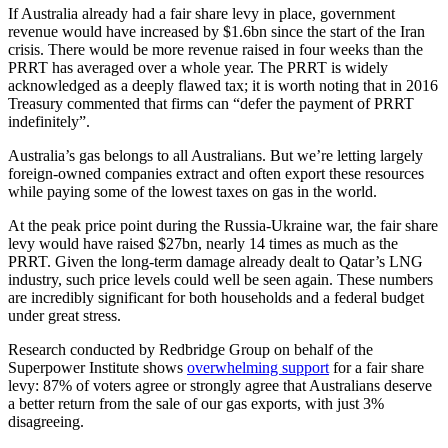
If Australia already had a fair share levy in place, government
revenue would have increased by $1.6bn since the start of the Iran
crisis. There would be more revenue raised in four weeks than the
PRRT has averaged over a whole year. The PRRT is widely
acknowledged as a deeply flawed tax; it is worth noting that in 2016
Treasury commented that firms can “defer the payment of PRRT
indefinitely”.​​​​‌ ‍ ​‍​‍‌‍ ‌ ​‍‌‍‍‌‌‍‌ ‌‍‍‌‌‍ ‍​‍​‍​ ‍‍​‍​‍‌ ​ ‌‍​‌‌‍ ‍‌‍‍‌‌ ‌​‌ ‍‌​‍ ‍‌‍‍‌‌‍ ​‍​‍​‍ ​​‍​‍‌‍‍​‌ ​‍‌‍‌‌‌‍‌‍​‍​‍​ ‍‍​‍​‍‌‍‍​‌ ‌​‌ ‌​‌ ​​​ ‍‍​‍ ​‍ ‌‍ ​‌‍ ‌‍​ ‌‍​‌‌‍ ​‌‍‍​‌‍ ‌ ​ ‌ ‌​​ ‍‍​ ​ ​ ​ ​ ​ ​ ​ ​‍ ‌‍‍‌‌‍ ‍‌ ‌​‌‍‌‌‌‍ ‍‌ ‌​​‍ ‌‍‌‌‌‍‌​‌‍‍‌‌ ‌​​‍ ‌‍ ‌‌‍ ‌‍‌​‌‍‌‌​ ‌‌ ​​‌ ​‍‌‍‌‌‌ ​ ‌‍‌‌‌‍ ‍‌ ‌​‌‍​‌‌ ‌​‌‍‍‌‌‍ ‌‍ ‍​ ‍ ‌‍‍‌‌‍‌​​ ‌​ ​​​ ​‍‌‍​ ​ ‌ ‌‍‌​​ ‌‍‌‍​ ​ ‍‌​‍ ‌​ ‌​‌‍‌‍​ ​​​ ‌‌​‍ ‌​ ‌​​ ​‌​ ‌‍​ ‌ ​‍ ‌‌‍​‍‌‍​‍​ ‌‌​ ‌‍​‍ ‌‌‍​‍​ ​‍​ ​‌‌‍‌‍‌‍​‌‌‍​ ​ ‌‍‌‍‌‍‌‍​‍​ ​‍​ ‌‍​ ​​​ ‍ ‌ ‌​‌ ‍‌‌ ​​‌‍‌‌​ ‌‌‍ ‍‌‍‌‌‌ ‌ ‌ ​ ​ ‍ ‌ ​​‌‍​‌‌ ‌​‌‍‍​​ ‌‌‍​ ‌‍ ‌‍ ‍‌ ‌​‌‍‌‌‌‍ ‍‌ ‌​​‍‌‌​ ‌‌‌​​‍‌‌ ‌‍‍ ‌‍‌‌‌ ‍‌​‍‌‌​ ​ ‌​‌​​‍‌‌​ ​ ‌​‌​​‍‌‌​ ​‍​ ​‍​ ‌‍​ ‌ ‌‍​‌‌‍​‍​ ‌‌​ ‌‌​ ​‌‌‍‌‌‌‍‌‌​ ​​​ ‍‌​ ​‌​‍‌‌​ ​‍​ ​‍​‍‌‌​ ‌‌‌​‌​​‍ ‍‌‍​ ‌‍‍​‌‍‍‌‌‍ ​‌‍‌​‌ ​‍‌‍‌‌‌‍ ‍​‍‌‌​ ‌‌‌​​‍‌‌ ‌‍‍ ‌‍‌‌‌ ‍‌​‍‌‌​ ​ ‌​‌​​‍‌‌​ ​ ‌​‌​​‍‌‌​ ​‍​ ​‍​ ‌ ​ ‌ ‌‍​‍​ ‌‍​ ‍‌​ ‌‌‌‍‌‌​ ‌‍‌‍‌​‌‍‌‌​ ‌ ‌‍‌‌​‍‌‌​ ​‍​ ​‍​‍‌‌​ ‌‌‌​‌​​‍ ‍‌ ‌​‌‍‌‌‌ ‍​‌ ‌​​ ‌‍​‍‌‍​‌‌ ​ ‌‍‌‌‌‌‌‌‌ ​‍‌‍ ​​ ‌‌‍‍​‌ ‌​‌ ‌​‌ ​​​‍‌‌​ ​ ‌​​‌​‍‌‌​ ​‍‌​‌‍​‍‌‌​ ​‍‌​‌‍‌‍ ​‌‍ ‌‍​ ‌‍​‌‌‍ ​‌‍‍​‌‍ ‌ ​ ‌ ‌​​‍‌‌​ ​ ‌​​‌​ ​ ​ ​ ​ ​ ​ ​ ​‍‌‍‌‍‍‌‌‍‌​​ ‌​ ​​​ ​‍‌‍​ ​ ‌ ‌‍‌​​ ‌‍‌‍​ ​ ‍‌​‍ ‌​ ‌​‌‍‌‍​ ​​​ ‌‌​‍ ‌​ ‌​​ ​‌​ ‌‍​ ‌ ​‍ ‌‌‍​‍‌‍​‍​ ‌‌​ ‌‍​‍ ‌‌‍​‍​ ​‍​ ​‌‌‍‌‍‌‍​‌‌‍​ ​ ‌‍‌‍‌‍‌‍​‍​ ​‍​ ‌‍​ ​​​‍‌‍‌ ‌​‌ ‍‌‌ ​​‌‍‌‌​ ‌‌‍ ‍‌‍‌‌‌ ‌ ‌ ​ ​‍‌‍‌ ​​‌‍​‌‌ ‌​‌‍‍​​ ‌‌‍​ ‌‍ ‌‍ ‍‌ ‌​‌‍‌‌‌‍ ‍‌ ‌​​‍‌‌​ ‌‌‌​​‍‌‌ ‌‍‍ ‌‍‌‌‌ ‍‌​‍‌‌​ ​ ‌​‌​​‍‌‌​ ​ ‌​‌​​‍‌‌​ ​‍​ ​‍​ ‌‍​ ‌ ‌‍​‌‌‍​‍​ ‌‌​ ‌‌​ ​‌‌‍‌‌‌‍‌‌​ ​​​ ‍‌​ ​‌​‍‌‌​ ​‍​ ​‍​‍‌‌​ ‌‌‌​‌​​‍ ‍‌‍​ ‌‍‍​‌‍‍‌‌‍ ​‌‍‌​‌ ​‍‌‍‌‌‌‍ ‍​‍‌‌​ ‌‌‌​​‍‌‌ ‌‍‍ ‌‍‌‌‌ ‍‌​‍‌‌​ ​ ‌​‌​​‍‌‌​ ​ ‌​‌​​‍‌‌​ ​‍​ ​‍​ ‌ ​ ‌ ‌‍​‍​ ‌‍​ ‍‌​ ‌‌‌‍‌‌​ ‌‍‌‍‌​‌‍‌‌​ ‌ ‌‍‌‌​‍‌‌​ ​‍​ ​‍​‍‌‌​ ‌‌‌​‌​​‍ ‍‌ ‌​‌‍‌‌‌ ‍​‌ ‌​​‍‌‍‌ ​​‌‍‌‌‌ ​‍‌ ​ ‌ ​​‌‍‌‌‌‍​ ‌ ‌​‌‍‍‌‌ ‌‍‌‍‌‌​ ‌‌ ​​‌ ‌‌‌‍​‍‌‍ ​‌‍‍‌‌ ​ ‌‍‍​‌‍‌‌‌‍‌​​‍​‍‌ ‌
Australia’s gas belongs to all Australians. But we’re letting largely
foreign-owned companies extract and often export these resources
while paying some of the lowest taxes on gas in the world.​​​​‌ ‍ ​‍​‍‌‍ ‌ ​‍‌‍‍‌‌‍‌ ‌‍‍‌‌‍ ‍​‍​‍​ ‍‍​‍​‍‌ ​ ‌‍​‌‌‍ ‍‌‍‍‌‌ ‌​‌ ‍‌​‍ ‍‌‍‍‌‌‍ ​‍​‍​‍ ​​‍​‍‌‍‍​‌ ​‍‌‍‌‌‌‍‌‍​‍​‍​ ‍‍​‍​‍‌‍‍​‌ ‌​‌ ‌​‌ ​​​ ‍‍​‍ ​‍ ‌‍ ​‌‍ ‌‍​ ‌‍​‌‌‍ ​‌‍‍​‌‍ ‌ ​ ‌ ‌​​ ‍‍​ ​ ​ ​ ​ ​ ​ ​ ​‍ ‌‍‍‌‌‍ ‍‌ ‌​‌‍‌‌‌‍ ‍‌ ‌​​‍ ‌‍‌‌‌‍‌​‌‍‍‌‌ ‌​​‍ ‌‍ ‌‌‍ ‌‍‌​‌‍‌‌​ ‌‌ ​​‌ ​‍‌‍‌‌‌ ​ ‌‍‌‌‌‍ ‍‌ ‌​‌‍​‌‌ ‌​‌‍‍‌‌‍ ‌‍ ‍​ ‍ ‌‍‍‌‌‍‌​​ ‌​ ​​​ ​‍‌‍​ ​ ‌ ‌‍‌​​ ‌‍‌‍​ ​ ‍‌​‍ ‌​ ‌​‌‍‌‍​ ​​​ ‌‌​‍ ‌​ ‌​​ ​‌​ ‌‍​ ‌ ​‍ ‌‌‍​‍‌‍​‍​ ‌‌​ ‌‍​‍ ‌‌‍​‍​ ​‍​ ​‌‌‍‌‍‌‍​‌‌‍​ ​ ‌‍‌‍‌‍‌‍​‍​ ​‍​ ‌‍​ ​​​ ‍ ‌ ‌​‌ ‍‌‌ ​​‌‍‌‌​ ‌‌‍ ‍‌‍‌‌‌ ‌ ‌ ​ ​ ‍ ‌ ​​‌‍​‌‌ ‌​‌‍‍​​ ‌‌‍​ ‌‍ ‌‍ ‍‌ ‌​‌‍‌‌‌‍ ‍‌ ‌​​‍‌‌​ ‌‌‌​​‍‌‌ ‌‍‍ ‌‍‌‌‌ ‍‌​‍‌‌​ ​ ‌​‌​​‍‌‌​ ​ ‌​‌​​‍‌‌​ ​‍​ ​‍‌‍‌‌​ ​‌​ ‌ ​ ‌​​ ​‍‌‍‌‌​ ‌‌‌‍​‌​ ​​​ ​ ‌‍‌‍​ ‍‌​‍‌‌​ ​‍​ ​‍​‍‌‌​ ‌‌‌​‌​​‍ ‍‌‍​ ‌‍‍​‌‍‍‌‌‍ ​‌‍‌​‌ ​‍‌‍‌‌‌‍ ‍​‍‌‌​ ‌‌‌​​‍‌‌ ‌‍‍ ‌‍‌‌‌ ‍‌​‍‌‌​ ​ ‌​‌​​‍‌‌​ ​ ‌​‌​​‍‌‌​ ​‍​ ​‍‌‍‌‍‌‍​‌​ ‌‍‌‍‌‍​ ​‌​ ​ ‌‍‌‌‌‍‌‍​ ‍​‌‍​‍‌‍​ ​ ‌‌​‍‌‌​ ​‍​ ​‍​‍‌‌​ ‌‌‌​‌​​‍ ‍‌ ‌​‌‍‌‌‌ ‍​‌ ‌​​ ‌‍​‍‌‍​‌‌ ​ ‌‍‌‌‌‌‌‌‌ ​‍‌‍ ​​ ‌‌‍‍​‌ ‌​‌ ‌​‌ ​​​‍‌‌​ ​ ‌​​‌​‍‌‌​ ​‍‌​‌‍​‍‌‌​ ​‍‌​‌‍‌‍ ​‌‍ ‌‍​ ‌‍​‌‌‍ ​‌‍‍​‌‍ ‌ ​ ‌ ‌​​‍‌‌​ ​ ‌​​‌​ ​ ​ ​ ​ ​ ​ ​ ​‍‌‍‌‍‍‌‌‍‌​​ ‌​ ​​​ ​‍‌‍​ ​ ‌ ‌‍‌​​ ‌‍‌‍​ ​ ‍‌​‍ ‌​ ‌​‌‍‌‍​ ​​​ ‌‌​‍ ‌​ ‌​​ ​‌​ ‌‍​ ‌ ​‍ ‌‌‍​‍‌‍​‍​ ‌‌​ ‌‍​‍ ‌‌‍​‍​ ​‍​ ​‌‌‍‌‍‌‍​‌‌‍​ ​ ‌‍‌‍‌‍‌‍​‍​ ​‍​ ‌‍​ ​​​‍‌‍‌ ‌​‌ ‍‌‌ ​​‌‍‌‌​ ‌‌‍ ‍‌‍‌‌‌ ‌ ‌ ​ ​‍‌‍‌ ​​‌‍​‌‌ ‌​‌‍‍​​ ‌‌‍​ ‌‍ ‌‍ ‍‌ ‌​‌‍‌‌‌‍ ‍‌ ‌​​‍‌‌​ ‌‌‌​​‍‌‌ ‌‍‍ ‌‍‌‌‌ ‍‌​‍‌‌​ ​ ‌​‌​​‍‌‌​ ​ ‌​‌​​‍‌‌​ ​‍​ ​‍‌‍‌‌​ ​‌​ ‌ ​ ‌​​ ​‍‌‍‌‌​ ‌‌‌‍​‌​ ​​​ ​ ‌‍‌‍​ ‍‌​‍‌‌​ ​‍​ ​‍​‍‌‌​ ‌‌‌​‌​​‍ ‍‌‍​ ‌‍‍​‌‍‍‌‌‍ ​‌‍‌​‌ ​‍‌‍‌‌‌‍ ‍​‍‌‌​ ‌‌‌​​‍‌‌ ‌‍‍ ‌‍‌‌‌ ‍‌​‍‌‌​ ​ ‌​‌​​‍‌‌​ ​ ‌​‌​​‍‌‌​ ​‍​ ​‍‌‍‌‍‌‍​‌​ ‌‍‌‍‌‍​ ​‌​ ​ ‌‍‌‌‌‍‌‍​ ‍​‌‍​‍‌‍​ ​ ‌‌​‍‌‌​ ​‍​ ​‍​‍‌‌​ ‌‌‌​‌​​‍ ‍‌ ‌​‌‍‌‌‌ ‍​‌ ‌​​‍‌‍‌ ​​‌‍‌‌‌ ​‍‌ ​ ‌ ​​‌‍‌‌‌‍​ ‌ ‌​‌‍‍‌‌ ‌‍‌‍‌‌​ ‌‌ ​​‌ ‌‌‌‍​‍‌‍ ​‌‍‍‌‌ ​ ‌‍‍​‌‍‌‌‌‍‌​​‍​‍‌ ‌
At the peak price point during the Russia-Ukraine war, the fair share
levy would have raised $27bn, nearly 14 times as much as the
PRRT. Given the long-term damage already dealt to Qatar’s LNG
industry, such price levels could well be seen again. These numbers
are incredibly significant for both households and a federal budget
under great stress.​​​​‌ ‍ ​‍​‍‌‍ ‌ ​‍‌‍‍‌‌‍‌ ‌‍‍‌‌‍ ‍​‍​‍​ ‍‍​‍​‍‌ ​ ‌‍​‌‌‍ ‍‌‍‍‌‌ ‌​‌ ‍‌​‍ ‍‌‍‍‌‌‍ ​‍​‍​‍ ​​‍​‍‌‍‍​‌ ​‍‌‍‌‌‌‍‌‍​‍​‍​ ‍‍​‍​‍‌‍‍​‌ ‌​‌ ‌​‌ ​​​ ‍‍​‍ ​‍ ‌‍ ​‌‍ ‌‍​ ‌‍​‌‌‍ ​‌‍‍​‌‍ ‌ ​ ‌ ‌​​ ‍‍​ ​ ​ ​ ​ ​ ​ ​ ​‍ ‌‍‍‌‌‍ ‍‌ ‌​‌‍‌‌‌‍ ‍‌ ‌​​‍ ‌‍‌‌‌‍‌​‌‍‍‌‌ ‌​​‍ ‌‍ ‌‌‍ ‌‍‌​‌‍‌‌​ ‌‌ ​​‌ ​‍‌‍‌‌‌ ​ ‌‍‌‌‌‍ ‍‌ ‌​‌‍​‌‌ ‌​‌‍‍‌‌‍ ‌‍ ‍​ ‍ ‌‍‍‌‌‍‌​​ ‌​ ​​​ ​‍‌‍​ ​ ‌ ‌‍‌​​ ‌‍‌‍​ ​ ‍‌​‍ ‌​ ‌​‌‍‌‍​ ​​​ ‌‌​‍ ‌​ ‌​​ ​‌​ ‌‍​ ‌ ​‍ ‌‌‍​‍‌‍​‍​ ‌‌​ ‌‍​‍ ‌‌‍​‍​ ​‍​ ​‌‌‍‌‍‌‍​‌‌‍​ ​ ‌‍‌‍‌‍‌‍​‍​ ​‍​ ‌‍​ ​​​ ‍ ‌ ‌​‌ ‍‌‌ ​​‌‍‌‌​ ‌‌‍ ‍‌‍‌‌‌ ‌ ‌ ​ ​ ‍ ‌ ​​‌‍​‌‌ ‌​‌‍‍​​ ‌‌‍​ ‌‍ ‌‍ ‍‌ ‌​‌‍‌‌‌‍ ‍‌ ‌​​‍‌‌​ ‌‌‌​​‍‌‌ ‌‍‍ ‌‍‌‌‌ ‍‌​‍‌‌​ ​ ‌​‌​​‍‌‌​ ​ ‌​‌​​‍‌‌​ ​‍​ ​‍​ ‍‌​ ‌‌​ ‍‌‌‍‌‍​ ​‌‌‍‌​​ ​​​ ‌‌‌‍‌‍​ ‌‍​ ‍‌​ ‌​​‍‌‌​ ​‍​ ​‍​‍‌‌​ ‌‌‌​‌​​‍ ‍‌‍​ ‌‍‍​‌‍‍‌‌‍ ​‌‍‌​‌ ​‍‌‍‌‌‌‍ ‍​‍‌‌​ ‌‌‌​​‍‌‌ ‌‍‍ ‌‍‌‌‌ ‍‌​‍‌‌​ ​ ‌​‌​​‍‌‌​ ​ ‌​‌​​‍‌‌​ ​‍​ ​‍‌‍‌​​ ​ ‌‍​‍‌‍​‌​ ​‍‌‍​‌​ ​ ​ ‌ ​ ​ ​ ​​​ ‌‍​ ‍​​‍‌‌​ ​‍​ ​‍​‍‌‌​ ‌‌‌​‌​​‍ ‍‌ ‌​‌‍‌‌‌ ‍​‌ ‌​​ ‌‍​‍‌‍​‌‌ ​ ‌‍‌‌‌‌‌‌‌ ​‍‌‍ ​​ ‌‌‍‍​‌ ‌​‌ ‌​‌ ​​​‍‌‌​ ​ ‌​​‌​‍‌‌​ ​‍‌​‌‍​‍‌‌​ ​‍‌​‌‍‌‍ ​‌‍ ‌‍​ ‌‍​‌‌‍ ​‌‍‍​‌‍ ‌ ​ ‌ ‌​​‍‌‌​ ​ ‌​​‌​ ​ ​ ​ ​ ​ ​ ​ ​‍‌‍‌‍‍‌‌‍‌​​ ‌​ ​​​ ​‍‌‍​ ​ ‌ ‌‍‌​​ ‌‍‌‍​ ​ ‍‌​‍ ‌​ ‌​‌‍‌‍​ ​​​ ‌‌​‍ ‌​ ‌​​ ​‌​ ‌‍​ ‌ ​‍ ‌‌‍​‍‌‍​‍​ ‌‌​ ‌‍​‍ ‌‌‍​‍​ ​‍​ ​‌‌‍‌‍‌‍​‌‌‍​ ​ ‌‍‌‍‌‍‌‍​‍​ ​‍​ ‌‍​ ​​​‍‌‍‌ ‌​‌ ‍‌‌ ​​‌‍‌‌​ ‌‌‍ ‍‌‍‌‌‌ ‌ ‌ ​ ​‍‌‍‌ ​​‌‍​‌‌ ‌​‌‍‍​​ ‌‌‍​ ‌‍ ‌‍ ‍‌ ‌​‌‍‌‌‌‍ ‍‌ ‌​​‍‌‌​ ‌‌‌​​‍‌‌ ‌‍‍ ‌‍‌‌‌ ‍‌​‍‌‌​ ​ ‌​‌​​‍‌‌​ ​ ‌​‌​​‍‌‌​ ​‍​ ​‍​ ‍‌​ ‌‌​ ‍‌‌‍‌‍​ ​‌‌‍‌​​ ​​​ ‌‌‌‍‌‍​ ‌‍​ ‍‌​ ‌​​‍‌‌​ ​‍​ ​‍​‍‌‌​ ‌‌‌​‌​​‍ ‍‌‍​ ‌‍‍​‌‍‍‌‌‍ ​‌‍‌​‌ ​‍‌‍‌‌‌‍ ‍​‍‌‌​ ‌‌‌​​‍‌‌ ‌‍‍ ‌‍‌‌‌ ‍‌​‍‌‌​ ​ ‌​‌​​‍‌‌​ ​ ‌​‌​​‍‌‌​ ​‍​ ​‍‌‍‌​​ ​ ‌‍​‍‌‍​‌​ ​‍‌‍​‌​ ​ ​ ‌ ​ ​ ​ ​​​ ‌‍​ ‍​​‍‌‌​ ​‍​ ​‍​‍‌‌​ ‌‌‌​‌​​‍ ‍‌ ‌​‌‍‌‌‌ ‍​‌ ‌​​‍‌‍‌ ​​‌‍‌‌‌ ​‍‌ ​ ‌ ​​‌‍‌‌‌‍​ ‌ ‌​‌‍‍‌‌ ‌‍‌‍‌‌​ ‌‌ ​​‌ ‌‌‌‍​‍‌‍ ​‌‍‍‌‌ ​ ‌‍‍​‌‍‌‌‌‍‌​​‍​‍‌ ‌
Research conducted by Redbridge Group on behalf of the
Superpower Institute shows ​​​​‌ ‍ ​‍​‍‌‍ ‌ ​‍‌‍‍‌‌‍‌ ‌‍‍‌‌‍ ‍​‍​‍​ ‍‍​‍​‍‌ ​ ‌‍​‌‌‍ ‍‌‍‍‌‌ ‌​‌ ‍‌​‍ ‍‌‍‍‌‌‍ ​‍​‍​‍ ​​‍​‍‌‍‍​‌ ​‍‌‍‌‌‌‍‌‍​‍​‍​ ‍‍​‍​‍‌‍‍​‌ ‌​‌ ‌​‌ ​​​ ‍‍​‍ ​‍ ‌‍ ​‌‍ ‌‍​ ‌‍​‌‌‍ ​‌‍‍​‌‍ ‌ ​ ‌ ‌​​ ‍‍​ ​ ​ ​ ​ ​ ​ ​ ​‍ ‌‍‍‌‌‍ ‍‌ ‌​‌‍‌‌‌‍ ‍‌ ‌​​‍ ‌‍‌‌‌‍‌​‌‍‍‌‌ ‌​​‍ ‌‍ ‌‌‍ ‌‍‌​‌‍‌‌​ ‌‌ ​​‌ ​‍‌‍‌‌‌ ​ ‌‍‌‌‌‍ ‍‌ ‌​‌‍​‌‌ ‌​‌‍‍‌‌‍ ‌‍ ‍​ ‍ ‌‍‍‌‌‍‌​​ ‌​ ​​​ ​‍‌‍​ ​ ‌ ‌‍‌​​ ‌‍‌‍​ ​ ‍‌​‍ ‌​ ‌​‌‍‌‍​ ​​​ ‌‌​‍ ‌​ ‌​​ ​‌​ ‌‍​ ‌ ​‍ ‌‌‍​‍‌‍​‍​ ‌‌​ ‌‍​‍ ‌‌‍​‍​ ​‍​ ​‌‌‍‌‍‌‍​‌‌‍​ ​ ‌‍‌‍‌‍‌‍​‍​ ​‍​ ‌‍​ ​​​ ‍ ‌ ‌​‌ ‍‌‌ ​​‌‍‌‌​ ‌‌‍ ‍‌‍‌‌‌ ‌ ‌ ​ ​ ‍ ‌ ​​‌‍​‌‌ ‌​‌‍‍​​ ‌‌‍​ ‌‍ ‌‍ ‍‌ ‌​‌‍‌‌‌‍ ‍‌ ‌​​‍‌‌​ ‌‌‌​​‍‌‌ ‌‍‍ ‌‍‌‌‌ ‍‌​‍‌‌​ ​ ‌​‌​​‍‌‌​ ​ ‌​‌​​‍‌‌​ ​‍​ ​‍​ ​ ‌‍​ ​ ​‍​ ‌​‌‍‌‌‌‍‌‍​ ‌‌​ ‌‍​ ‌​​ ​‍​ ‍​​ ‌ ​‍‌‌​ ​‍​ ​‍​‍‌‌​ ‌‌‌​‌​​‍ ‍‌‍​ ‌‍‍​‌‍‍‌‌‍ ​‌‍‌​‌ ​‍‌‍‌‌‌‍ ‍​‍‌‌​ ‌‌‌​​‍‌‌ ‌‍‍ ‌‍‌‌‌ ‍‌​‍‌‌​ ​ ‌​‌​​‍‌‌​ ​ ‌​‌​​‍‌‌​ ​‍​ ​‍​ ‌ ‌‍‌‍‌‍‌‌‌‍‌‍​ ‌​​ ​​​ ​‍​ ‌​​ ​‌‌‍​‌​ ​‍​ ​‌​‍‌‌​ ​‍​ ​‍​‍‌‌​ ‌‌‌​‌​​‍ ‍‌ ‌​‌‍‌‌‌ ‍​‌ ‌​​ ‌‍​‍‌‍​‌‌ ​ ‌‍‌‌‌‌‌‌‌ ​‍‌‍ ​​ ‌‌‍‍​‌ ‌​‌ ‌​‌ ​​​‍‌‌​ ​ ‌​​‌​‍‌‌​ ​‍‌​‌‍​‍‌‌​ ​‍‌​‌‍‌‍ ​‌‍ ‌‍​ ‌‍​‌‌‍ ​‌‍‍​‌‍ ‌ ​ ‌ ‌​​‍‌‌​ ​ ‌​​‌​ ​ ​ ​ ​ ​ ​ ​ ​‍‌‍‌‍‍‌‌‍‌​​ ‌​ ​​​ ​‍‌‍​ ​ ‌ ‌‍‌​​ ‌‍‌‍​ ​ ‍‌​‍ ‌​ ‌​‌‍‌‍​ ​​​ ‌‌​‍ ‌​ ‌​​ ​‌​ ‌‍​ ‌ ​‍ ‌‌‍​‍‌‍​‍​ ‌‌​ ‌‍​‍ ‌‌‍​‍​ ​‍​ ​‌‌‍‌‍‌‍​‌‌‍​ ​ ‌‍‌‍‌‍‌‍​‍​ ​‍​ ‌‍​ ​​​‍‌‍‌ ‌​‌ ‍‌‌ ​​‌‍‌‌​ ‌‌‍ ‍‌‍‌‌‌ ‌ ‌ ​ ​‍‌‍‌ ​​‌‍​‌‌ ‌​‌‍‍​​ ‌‌‍​ ‌‍ ‌‍ ‍‌ ‌​‌‍‌‌‌‍ ‍‌ ‌​​‍‌‌​ ‌‌‌​​‍‌‌ ‌‍‍ ‌‍‌‌‌ ‍‌​‍‌‌​ ​ ‌​‌​​‍‌‌​ ​ ‌​‌​​‍‌‌​ ​‍​ ​‍​ ​ ‌‍​ ​ ​‍​ ‌​‌‍‌‌‌‍‌‍​ ‌‌​ ‌‍​ ‌​​ ​‍​ ‍​​ ‌ ​‍‌‌​ ​‍​ ​‍​‍‌‌​ ‌‌‌​‌​​‍ ‍‌‍​ ‌‍‍​‌‍‍‌‌‍ ​‌‍‌​‌ ​‍‌‍‌‌‌‍ ‍​‍‌‌​ ‌‌‌​​‍‌‌ ‌‍‍ ‌‍‌‌‌ ‍‌​‍‌‌​ ​ ‌​‌​​‍‌‌​ ​ ‌​‌​​‍‌‌​ ​‍​ ​‍​ ‌ ‌‍‌‍‌‍‌‌‌‍‌‍​ ‌​​ ​​​ ​‍​ ‌​​ ​‌‌‍​‌​ ​‍​ ​‌​‍‌‌​ ​‍​ ​‍​‍‌‌​ ‌‌‌​‌​​‍ ‍‌ ‌​‌‍‌‌‌ ‍​‌ ‌​​‍‌‍‌ ​​‌‍‌‌‌ ​‍‌ ​ ‌ ​​‌‍‌‌‌‍​ ‌ ‌​‌‍‍‌‌ ‌‍‌‍‌‌​ ‌‌ ​​‌ ‌‌‌‍​‍‌‍ ​‌‍‍‌‌ ​ ‌‍‍​‌‍‌‌‌‍‌​​‍​‍‌ ‌
overwhelming support​​​​‌ ‍ ​‍​‍‌‍ ‌ ​‍‌‍‍‌‌‍‌ ‌‍‍‌‌‍ ‍​‍​‍​ ‍‍​‍​‍‌ ​ ‌‍​‌‌‍ ‍‌‍‍‌‌ ‌​‌ ‍‌​‍ ‍‌‍‍‌‌‍ ​‍​‍​‍ ​​‍​‍‌‍‍​‌ ​‍‌‍‌‌‌‍‌‍​‍​‍​ ‍‍​‍​‍‌‍‍​‌ ‌​‌ ‌​‌ ​​​ ‍‍​‍ ​‍ ‌‍ ​‌‍ ‌‍​ ‌‍​‌‌‍ ​‌‍‍​‌‍ ‌ ​ ‌ ‌​​ ‍‍​ ​ ​ ​ ​ ​ ​ ​ ​‍ ‌‍‍‌‌‍ ‍‌ ‌​‌‍‌‌‌‍ ‍‌ ‌​​‍ ‌‍‌‌‌‍‌​‌‍‍‌‌ ‌​​‍ ‌‍ ‌‌‍ ‌‍‌​‌‍‌‌​ ‌‌ ​​‌ ​‍‌‍‌‌‌ ​ ‌‍‌‌‌‍ ‍‌ ‌​‌‍​‌‌ ‌​‌‍‍‌‌‍ ‌‍ ‍​ ‍ ‌‍‍‌‌‍‌​​ ‌​ ​​​ ​‍‌‍​ ​ ‌ ‌‍‌​​ ‌‍‌‍​ ​ ‍‌​‍ ‌​ ‌​‌‍‌‍​ ​​​ ‌‌​‍ ‌​ ‌​​ ​‌​ ‌‍​ ‌ ​‍ ‌‌‍​‍‌‍​‍​ ‌‌​ ‌‍​‍ ‌‌‍​‍​ ​‍​ ​‌‌‍‌‍‌‍​‌‌‍​ ​ ‌‍‌‍‌‍‌‍​‍​ ​‍​ ‌‍​ ​​​ ‍ ‌ ‌​‌ ‍‌‌ ​​‌‍‌‌​ ‌‌‍ ‍‌‍‌‌‌ ‌ ‌ ​ ​ ‍ ‌ ​​‌‍​‌‌ ‌​‌‍‍​​ ‌‌‍​ ‌‍ ‌‍ ‍‌ ‌​‌‍‌‌‌‍ ‍‌ ‌​​‍‌‌​ ‌‌‌​​‍‌‌ ‌‍‍ ‌‍‌‌‌ ‍‌​‍‌‌​ ​ ‌​‌​​‍‌‌​ ​ ‌​‌​​‍‌‌​ ​‍​ ​‍​ ​ ‌‍​ ​ ​‍​ ‌​‌‍‌‌‌‍‌‍​ ‌‌​ ‌‍​ ‌​​ ​‍​ ‍​​ ‌ ​‍‌‌​ ​‍​ ​‍​‍‌‌​ ‌‌‌​‌​​‍ ‍‌‍​ ‌‍‍​‌‍‍‌‌‍ ​‌‍‌​‌ ​‍‌‍‌‌‌‍ ‍​‍‌‌​ ‌‌‌​​‍‌‌ ‌‍‍ ‌‍‌‌‌ ‍‌​‍‌‌​ ​ ‌​‌​​‍‌‌​ ​ ‌​‌​​‍‌‌​ ​‍​ ​‍​ ‌‍​ ‍​‌‍​‍‌‍​‌​ ‌‍​ ‍​‌‍​ ‌‍​‍‌‍​ ​ ‍​​ ‌ ​ ‌​​‍‌‌​ ​‍​ ​‍​‍‌‌​ ‌‌‌​‌​​‍ ‍‌ ‌​‌‍‌‌‌ ‍​‌ ‌​​ ‌‍​‍‌‍​‌‌ ​ ‌‍‌‌‌‌‌‌‌ ​‍‌‍ ​​ ‌‌‍‍​‌ ‌​‌ ‌​‌ ​​​‍‌‌​ ​ ‌​​‌​‍‌‌​ ​‍‌​‌‍​‍‌‌​ ​‍‌​‌‍‌‍ ​‌‍ ‌‍​ ‌‍​‌‌‍ ​‌‍‍​‌‍ ‌ ​ ‌ ‌​​‍‌‌​ ​ ‌​​‌​ ​ ​ ​ ​ ​ ​ ​ ​‍‌‍‌‍‍‌‌‍‌​​ ‌​ ​​​ ​‍‌‍​ ​ ‌ ‌‍‌​​ ‌‍‌‍​ ​ ‍‌​‍ ‌​ ‌​‌‍‌‍​ ​​​ ‌‌​‍ ‌​ ‌​​ ​‌​ ‌‍​ ‌ ​‍ ‌‌‍​‍‌‍​‍​ ‌‌​ ‌‍​‍ ‌‌‍​‍​ ​‍​ ​‌‌‍‌‍‌‍​‌‌‍​ ​ ‌‍‌‍‌‍‌‍​‍​ ​‍​ ‌‍​ ​​​‍‌‍‌ ‌​‌ ‍‌‌ ​​‌‍‌‌​ ‌‌‍ ‍‌‍‌‌‌ ‌ ‌ ​ ​‍‌‍‌ ​​‌‍​‌‌ ‌​‌‍‍​​ ‌‌‍​ ‌‍ ‌‍ ‍‌ ‌​‌‍‌‌‌‍ ‍‌ ‌​​‍‌‌​ ‌‌‌​​‍‌‌ ‌‍‍ ‌‍‌‌‌ ‍‌​‍‌‌​ ​ ‌​‌​​‍‌‌​ ​ ‌​‌​​‍‌‌​ ​‍​ ​‍​ ​ ‌‍​ ​ ​‍​ ‌​‌‍‌‌‌‍‌‍​ ‌‌​ ‌‍​ ‌​​ ​‍​ ‍​​ ‌ ​‍‌‌​ ​‍​ ​‍​‍‌‌​ ‌‌‌​‌​​‍ ‍‌‍​ ‌‍‍​‌‍‍‌‌‍ ​‌‍‌​‌ ​‍‌‍‌‌‌‍ ‍​‍‌‌​ ‌‌‌​​‍‌‌ ‌‍‍ ‌‍‌‌‌ ‍‌​‍‌‌​ ​ ‌​‌​​‍‌‌​ ​ ‌​‌​​‍‌‌​ ​‍​ ​‍​ ‌‍​ ‍​‌‍​‍‌‍​‌​ ‌‍​ ‍​‌‍​ ‌‍​‍‌‍​ ​ ‍​​ ‌ ​ ‌​​‍‌‌​ ​‍​ ​‍​‍‌‌​ ‌‌‌​‌​​‍ ‍‌ ‌​‌‍‌‌‌ ‍​‌ ‌​​‍‌‍‌ ​​‌‍‌‌‌ ​‍‌ ​ ‌ ​​‌‍‌‌‌‍​ ‌ ‌​‌‍‍‌‌ ‌‍‌‍‌‌​ ‌‌ ​​‌ ‌‌‌‍​‍‌‍ ​‌‍‍‌‌ ​ ‌‍‍​‌‍‌‌‌‍‌​​‍​‍‌ ‌
for a fair share
levy: 87% of voters agree or strongly agree that Australians deserve
a better return from the sale of our gas exports, with just 3%
disagreeing.​​​​‌ ‍ ​‍​‍‌‍ ‌ ​‍‌‍‍‌‌‍‌ ‌‍‍‌‌‍ ‍​‍​‍​ ‍‍​‍​‍‌ ​ ‌‍​‌‌‍ ‍‌‍‍‌‌ ‌​‌ ‍‌​‍ ‍‌‍‍‌‌‍ ​‍​‍​‍ ​​‍​‍‌‍‍​‌ ​‍‌‍‌‌‌‍‌‍​‍​‍​ ‍‍​‍​‍‌‍‍​‌ ‌​‌ ‌​‌ ​​​ ‍‍​‍ ​‍ ‌‍ ​‌‍ ‌‍​ ‌‍​‌‌‍ ​‌‍‍​‌‍ ‌ ​ ‌ ‌​​ ‍‍​ ​ ​ ​ ​ ​ ​ ​ ​‍ ‌‍‍‌‌‍ ‍‌ ‌​‌‍‌‌‌‍ ‍‌ ‌​​‍ ‌‍‌‌‌‍‌​‌‍‍‌‌ ‌​​‍ ‌‍ ‌‌‍ ‌‍‌​‌‍‌‌​ ‌‌ ​​‌ ​‍‌‍‌‌‌ ​ ‌‍‌‌‌‍ ‍‌ ‌​‌‍​‌‌ ‌​‌‍‍‌‌‍ ‌‍ ‍​ ‍ ‌‍‍‌‌‍‌​​ ‌​ ​​​ ​‍‌‍​ ​ ‌ ‌‍‌​​ ‌‍‌‍​ ​ ‍‌​‍ ‌​ ‌​‌‍‌‍​ ​​​ ‌‌​‍ ‌​ ‌​​ ​‌​ ‌‍​ ‌ ​‍ ‌‌‍​‍‌‍​‍​ ‌‌​ ‌‍​‍ ‌‌‍​‍​ ​‍​ ​‌‌‍‌‍‌‍​‌‌‍​ ​ ‌‍‌‍‌‍‌‍​‍​ ​‍​ ‌‍​ ​​​ ‍ ‌ ‌​‌ ‍‌‌ ​​‌‍‌‌​ ‌‌‍ ‍‌‍‌‌‌ ‌ ‌ ​ ​ ‍ ‌ ​​‌‍​‌‌ ‌​‌‍‍​​ ‌‌‍​ ‌‍ ‌‍ ‍‌ ‌​‌‍‌‌‌‍ ‍‌ ‌​​‍‌‌​ ‌‌‌​​‍‌‌ ‌‍‍ ‌‍‌‌‌ ‍‌​‍‌‌​ ​ ‌​‌​​‍‌‌​ ​ ‌​‌​​‍‌‌​ ​‍​ ​‍​ ​ ‌‍​ ​ ​‍​ ‌​‌‍‌‌‌‍‌‍​ ‌‌​ ‌‍​ ‌​​ ​‍​ ‍​​ ‌ ​‍‌‌​ ​‍​ ​‍​‍‌‌​ ‌‌‌​‌​​‍ ‍‌‍​ ‌‍‍​‌‍‍‌‌‍ ​‌‍‌​‌ ​‍‌‍‌‌‌‍ ‍​‍‌‌​ ‌‌‌​​‍‌‌ ‌‍‍ ‌‍‌‌‌ ‍‌​‍‌‌​ ​ ‌​‌​​‍‌‌​ ​ ‌​‌​​‍‌‌​ ​‍​ ​‍​ ‌‌‌‍​‍‌‍‌‌​ ​​​ ​‌‌‍​ ​ ​ ‌‍​‍‌‍‌​‌‍​‌​ ​‌‌‍​ ​‍‌‌​ ​‍​ ​‍​‍‌‌​ ‌‌‌​‌​​‍ ‍‌ ‌​‌‍‌‌‌ ‍​‌ ‌​​ ‌‍​‍‌‍​‌‌ ​ ‌‍‌‌‌‌‌‌‌ ​‍‌‍ ​​ ‌‌‍‍​‌ ‌​‌ ‌​‌ ​​​‍‌‌​ ​ ‌​​‌​‍‌‌​ ​‍‌​‌‍​‍‌‌​ ​‍‌​‌‍‌‍ ​‌‍ ‌‍​ ‌‍​‌‌‍ ​‌‍‍​‌‍ ‌ ​ ‌ ‌​​‍‌‌​ ​ ‌​​‌​ ​ ​ ​ ​ ​ ​ ​ ​‍‌‍‌‍‍‌‌‍‌​​ ‌​ ​​​ ​‍‌‍​ ​ ‌ ‌‍‌​​ ‌‍‌‍​ ​ ‍‌​‍ ‌​ ‌​‌‍‌‍​ ​​​ ‌‌​‍ ‌​ ‌​​ ​‌​ ‌‍​ ‌ ​‍ ‌‌‍​‍‌‍​‍​ ‌‌​ ‌‍​‍ ‌‌‍​‍​ ​‍​ ​‌‌‍‌‍‌‍​‌‌‍​ ​ ‌‍‌‍‌‍‌‍​‍​ ​‍​ ‌‍​ ​​​‍‌‍‌ ‌​‌ ‍‌‌ ​​‌‍‌‌​ ‌‌‍ ‍‌‍‌‌‌ ‌ ‌ ​ ​‍‌‍‌ ​​‌‍​‌‌ ‌​‌‍‍​​ ‌‌‍​ ‌‍ ‌‍ ‍‌ ‌​‌‍‌‌‌‍ ‍‌ ‌​​‍‌‌​ ‌‌‌​​‍‌‌ ‌‍‍ ‌‍‌‌‌ ‍‌​‍‌‌​ ​ ‌​‌​​‍‌‌​ ​ ‌​‌​​‍‌‌​ ​‍​ ​‍​ ​ ‌‍​ ​ ​‍​ ‌​‌‍‌‌‌‍‌‍​ ‌‌​ ‌‍​ ‌​​ ​‍​ ‍​​ ‌ ​‍‌‌​ ​‍​ ​‍​‍‌‌​ ‌‌‌​‌​​‍ ‍‌‍​ ‌‍‍​‌‍‍‌‌‍ ​‌‍‌​‌ ​‍‌‍‌‌‌‍ ‍​‍‌‌​ ‌‌‌​​‍‌‌ ‌‍‍ ‌‍‌‌‌ ‍‌​‍‌‌​ ​ ‌​‌​​‍‌‌​ ​ ‌​‌​​‍‌‌​ ​‍​ ​‍​ ‌‌‌‍​‍‌‍‌‌​ ​​​ ​‌‌‍​ ​ ​ ‌‍​‍‌‍‌​‌‍​‌​ ​‌‌‍​ ​‍‌‌​ ​‍​ ​‍​‍‌‌​ ‌‌‌​‌​​‍ ‍‌ ‌​‌‍‌‌‌ ‍​‌ ‌​​‍‌‍‌ ​​‌‍‌‌‌ ​‍‌ ​ ‌ ​​‌‍‌‌‌‍​ ‌ ‌​‌‍‍‌‌ ‌‍‌‍‌‌​ ‌‌ ​​‌ ‌‌‌‍​‍‌‍ ​‌‍‍‌‌ ​ ‌‍‍​‌‍‌‌‌‍‌​​‍​‍‌ ‌