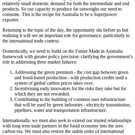
relatively small domestic demand for both the intermediate and end
products. So our capacity to produce far outweighs our need to
consume. This is the recipe for Australia to be a Superpower
exporter.​​​​‌ ‍ ​‍​‍‌‍ ‌ ​‍‌‍‍‌‌‍‌ ‌‍‍‌‌‍ ‍​‍​‍​ ‍‍​‍​‍‌ ​ ‌‍​‌‌‍ ‍‌‍‍‌‌ ‌​‌ ‍‌​‍ ‍‌‍‍‌‌‍ ​‍​‍​‍ ​​‍​‍‌‍‍​‌ ​‍‌‍‌‌‌‍‌‍​‍​‍​ ‍‍​‍​‍‌‍‍​‌ ‌​‌ ‌​‌ ​​​ ‍‍​‍ ​‍ ‌‍ ​‌‍ ‌‍​ ‌‍​‌‌‍ ​‌‍‍​‌‍ ‌ ​ ‌ ‌​​ ‍‍​ ​ ​ ​ ​ ​ ​ ​ ​‍ ‌‍‍‌‌‍ ‍‌ ‌​‌‍‌‌‌‍ ‍‌ ‌​​‍ ‌‍‌‌‌‍‌​‌‍‍‌‌ ‌​​‍ ‌‍ ‌‌‍ ‌‍‌​‌‍‌‌​ ‌‌ ​​‌ ​‍‌‍‌‌‌ ​ ‌‍‌‌‌‍ ‍‌ ‌​‌‍​‌‌ ‌​‌‍‍‌‌‍ ‌‍ ‍​ ‍ ‌‍‍‌‌‍‌​​ ‌‌‍‌‌​ ‌‌‌‍‌‍‌‍‌​‌‍​‍‌‍​‌​ ‌‌​ ‍‌​‍ ‌​ ​‍‌‍​‍​ ​​​ ​​​‍ ‌​ ‌​‌‍‌‍​ ‌‍‌‍‌​​‍ ‌‌‍​‌‌‍​‍‌‍​ ​ ​‍​‍ ‌​ ​‍‌‍‌​​ ​‌‌‍​‌​ ​‍​ ​‌​ ​​​ ‌ ​ ‌‍‌‍‌‍‌‍​‌​ ​‍​ ‍ ‌ ‌​‌ ‍‌‌ ​​‌‍‌‌​ ‌‌‍ ‍‌‍‌‌‌ ‌ ‌ ​ ​ ‍ ‌ ​​‌‍​‌‌ ‌​‌‍‍​​ ‌‌‍​ ‌‍ ‌‍ ‍‌ ‌​‌‍‌‌‌‍ ‍‌ ‌​​‍‌‌​ ‌‌‌​​‍‌‌ ‌‍‍ ‌‍‌‌‌ ‍‌​‍‌‌​ ​ ‌​‌​​‍‌‌​ ​ ‌​‌​​‍‌‌​ ​‍​ ​‍‌‍​‍‌‍‌‌​ ‌ ​ ​‌​ ​​​ ‍‌​ ​ ​ ‌‍‌‍​ ‌‍​‍​ ​‌​ ‌‍​‍‌‌​ ​‍​ ​‍​‍‌‌​ ‌‌‌​‌​​‍ ‍‌‍​ ‌‍‍​‌‍‍‌‌‍ ​‌‍‌​‌ ​‍‌‍‌‌‌‍ ‍​‍‌‌​ ‌‌‌​​‍‌‌ ‌‍‍ ‌‍‌‌‌ ‍‌​‍‌‌​ ​ ‌​‌​​‍‌‌​ ​ ‌​‌​​‍‌‌​ ​‍​ ​‍‌‍‌​‌‍​ ‌‍​ ‌‍‌​‌‍​‍‌‍‌​​ ‌ ​ ‌ ​ ‌ ‌‍​‌‌‍​ ​ ​ ​‍‌‌​ ​‍​ ​‍​‍‌‌​ ‌‌‌​‌​​‍ ‍‌ ‌​‌‍‌‌‌ ‍​‌ ‌​​ ‌‍​‍‌‍​‌‌ ​ ‌‍‌‌‌‌‌‌‌ ​‍‌‍ ​​ ‌‌‍‍​‌ ‌​‌ ‌​‌ ​​​‍‌‌​ ​ ‌​​‌​‍‌‌​ ​‍‌​‌‍​‍‌‌​ ​‍‌​‌‍‌‍ ​‌‍ ‌‍​ ‌‍​‌‌‍ ​‌‍‍​‌‍ ‌ ​ ‌ ‌​​‍‌‌​ ​ ‌​​‌​ ​ ​ ​ ​ ​ ​ ​ ​‍‌‍‌‍‍‌‌‍‌​​ ‌‌‍‌‌​ ‌‌‌‍‌‍‌‍‌​‌‍​‍‌‍​‌​ ‌‌​ ‍‌​‍ ‌​ ​‍‌‍​‍​ ​​​ ​​​‍ ‌​ ‌​‌‍‌‍​ ‌‍‌‍‌​​‍ ‌‌‍​‌‌‍​‍‌‍​ ​ ​‍​‍ ‌​ ​‍‌‍‌​​ ​‌‌‍​‌​ ​‍​ ​‌​ ​​​ ‌ ​ ‌‍‌‍‌‍‌‍​‌​ ​‍​‍‌‍‌ ‌​‌ ‍‌‌ ​​‌‍‌‌​ ‌‌‍ ‍‌‍‌‌‌ ‌ ‌ ​ ​‍‌‍‌ ​​‌‍​‌‌ ‌​‌‍‍​​ ‌‌‍​ ‌‍ ‌‍ ‍‌ ‌​‌‍‌‌‌‍ ‍‌ ‌​​‍‌‌​ ‌‌‌​​‍‌‌ ‌‍‍ ‌‍‌‌‌ ‍‌​‍‌‌​ ​ ‌​‌​​‍‌‌​ ​ ‌​‌​​‍‌‌​ ​‍​ ​‍‌‍​‍‌‍‌‌​ ‌ ​ ​‌​ ​​​ ‍‌​ ​ ​ ‌‍‌‍​ ‌‍​‍​ ​‌​ ‌‍​‍‌‌​ ​‍​ ​‍​‍‌‌​ ‌‌‌​‌​​‍ ‍‌‍​ ‌‍‍​‌‍‍‌‌‍ ​‌‍‌​‌ ​‍‌‍‌‌‌‍ ‍​‍‌‌​ ‌‌‌​​‍‌‌ ‌‍‍ ‌‍‌‌‌ ‍‌​‍‌‌​ ​ ‌​‌​​‍‌‌​ ​ ‌​‌​​‍‌‌​ ​‍​ ​‍‌‍‌​‌‍​ ‌‍​ ‌‍‌​‌‍​‍‌‍‌​​ ‌ ​ ‌ ​ ‌ ‌‍​‌‌‍​ ​ ​ ​‍‌‌​ ​‍​ ​‍​‍‌‌​ ‌‌‌​‌​​‍ ‍‌ ‌​‌‍‌‌‌ ‍​‌ ‌​​‍‌‍‌ ​​‌‍‌‌‌ ​‍‌ ​ ‌ ​​‌‍‌‌‌‍​ ‌ ‌​‌‍‍‌‌ ‌‍‌‍‌‌​ ‌‌ ​​‌ ‌‌‌‍​‍‌‍ ​‌‍‍‌‌ ​ ‌‍‍​‌‍‌‌‌‍‌​​‍​‍‌ ‌
Returning to the topic of the day, the opportunity sits before us but
realising it will see an important role for governance, particularly in
the international trade context.​​​​‌ ‍ ​‍​‍‌‍ ‌ ​‍‌‍‍‌‌‍‌ ‌‍‍‌‌‍ ‍​‍​‍​ ‍‍​‍​‍‌ ​ ‌‍​‌‌‍ ‍‌‍‍‌‌ ‌​‌ ‍‌​‍ ‍‌‍‍‌‌‍ ​‍​‍​‍ ​​‍​‍‌‍‍​‌ ​‍‌‍‌‌‌‍‌‍​‍​‍​ ‍‍​‍​‍‌‍‍​‌ ‌​‌ ‌​‌ ​​​ ‍‍​‍ ​‍ ‌‍ ​‌‍ ‌‍​ ‌‍​‌‌‍ ​‌‍‍​‌‍ ‌ ​ ‌ ‌​​ ‍‍​ ​ ​ ​ ​ ​ ​ ​ ​‍ ‌‍‍‌‌‍ ‍‌ ‌​‌‍‌‌‌‍ ‍‌ ‌​​‍ ‌‍‌‌‌‍‌​‌‍‍‌‌ ‌​​‍ ‌‍ ‌‌‍ ‌‍‌​‌‍‌‌​ ‌‌ ​​‌ ​‍‌‍‌‌‌ ​ ‌‍‌‌‌‍ ‍‌ ‌​‌‍​‌‌ ‌​‌‍‍‌‌‍ ‌‍ ‍​ ‍ ‌‍‍‌‌‍‌​​ ‌‌‍‌‌​ ‌‌‌‍‌‍‌‍‌​‌‍​‍‌‍​‌​ ‌‌​ ‍‌​‍ ‌​ ​‍‌‍​‍​ ​​​ ​​​‍ ‌​ ‌​‌‍‌‍​ ‌‍‌‍‌​​‍ ‌‌‍​‌‌‍​‍‌‍​ ​ ​‍​‍ ‌​ ​‍‌‍‌​​ ​‌‌‍​‌​ ​‍​ ​‌​ ​​​ ‌ ​ ‌‍‌‍‌‍‌‍​‌​ ​‍​ ‍ ‌ ‌​‌ ‍‌‌ ​​‌‍‌‌​ ‌‌‍ ‍‌‍‌‌‌ ‌ ‌ ​ ​ ‍ ‌ ​​‌‍​‌‌ ‌​‌‍‍​​ ‌‌‍​ ‌‍ ‌‍ ‍‌ ‌​‌‍‌‌‌‍ ‍‌ ‌​​‍‌‌​ ‌‌‌​​‍‌‌ ‌‍‍ ‌‍‌‌‌ ‍‌​‍‌‌​ ​ ‌​‌​​‍‌‌​ ​ ‌​‌​​‍‌‌​ ​‍​ ​‍​ ​​​ ‍‌​ ‌​​ ​​​ ‌​​ ‍‌‌‍‌​‌‍‌‍​ ​ ​ ​ ​ ‌ ​ ‌ ​‍‌‌​ ​‍​ ​‍​‍‌‌​ ‌‌‌​‌​​‍ ‍‌‍​ ‌‍‍​‌‍‍‌‌‍ ​‌‍‌​‌ ​‍‌‍‌‌‌‍ ‍​‍‌‌​ ‌‌‌​​‍‌‌ ‌‍‍ ‌‍‌‌‌ ‍‌​‍‌‌​ ​ ‌​‌​​‍‌‌​ ​ ‌​‌​​‍‌‌​ ​‍​ ​‍‌‍‌​‌‍​ ‌‍​ ‌‍‌​‌‍​‍‌‍‌​​ ‌ ​ ‌ ​ ‌ ‌‍​‌‌‍​ ​ ​ ​‍‌‌​ ​‍​ ​‍​‍‌‌​ ‌‌‌​‌​​‍ ‍‌ ‌​‌‍‌‌‌ ‍​‌ ‌​​ ‌‍​‍‌‍​‌‌ ​ ‌‍‌‌‌‌‌‌‌ ​‍‌‍ ​​ ‌‌‍‍​‌ ‌​‌ ‌​‌ ​​​‍‌‌​ ​ ‌​​‌​‍‌‌​ ​‍‌​‌‍​‍‌‌​ ​‍‌​‌‍‌‍ ​‌‍ ‌‍​ ‌‍​‌‌‍ ​‌‍‍​‌‍ ‌ ​ ‌ ‌​​‍‌‌​ ​ ‌​​‌​ ​ ​ ​ ​ ​ ​ ​ ​‍‌‍‌‍‍‌‌‍‌​​ ‌‌‍‌‌​ ‌‌‌‍‌‍‌‍‌​‌‍​‍‌‍​‌​ ‌‌​ ‍‌​‍ ‌​ ​‍‌‍​‍​ ​​​ ​​​‍ ‌​ ‌​‌‍‌‍​ ‌‍‌‍‌​​‍ ‌‌‍​‌‌‍​‍‌‍​ ​ ​‍​‍ ‌​ ​‍‌‍‌​​ ​‌‌‍​‌​ ​‍​ ​‌​ ​​​ ‌ ​ ‌‍‌‍‌‍‌‍​‌​ ​‍​‍‌‍‌ ‌​‌ ‍‌‌ ​​‌‍‌‌​ ‌‌‍ ‍‌‍‌‌‌ ‌ ‌ ​ ​‍‌‍‌ ​​‌‍​‌‌ ‌​‌‍‍​​ ‌‌‍​ ‌‍ ‌‍ ‍‌ ‌​‌‍‌‌‌‍ ‍‌ ‌​​‍‌‌​ ‌‌‌​​‍‌‌ ‌‍‍ ‌‍‌‌‌ ‍‌​‍‌‌​ ​ ‌​‌​​‍‌‌​ ​ ‌​‌​​‍‌‌​ ​‍​ ​‍​ ​​​ ‍‌​ ‌​​ ​​​ ‌​​ ‍‌‌‍‌​‌‍‌‍​ ​ ​ ​ ​ ‌ ​ ‌ ​‍‌‌​ ​‍​ ​‍​‍‌‌​ ‌‌‌​‌​​‍ ‍‌‍​ ‌‍‍​‌‍‍‌‌‍ ​‌‍‌​‌ ​‍‌‍‌‌‌‍ ‍​‍‌‌​ ‌‌‌​​‍‌‌ ‌‍‍ ‌‍‌‌‌ ‍‌​‍‌‌​ ​ ‌​‌​​‍‌‌​ ​ ‌​‌​​‍‌‌​ ​‍​ ​‍‌‍‌​‌‍​ ‌‍​ ‌‍‌​‌‍​‍‌‍‌​​ ‌ ​ ‌ ​ ‌ ‌‍​‌‌‍​ ​ ​ ​‍‌‌​ ​‍​ ​‍​‍‌‌​ ‌‌‌​‌​​‍ ‍‌ ‌​‌‍‌‌‌ ‍​‌ ‌​​‍‌‍‌ ​​‌‍‌‌‌ ​‍‌ ​ ‌ ​​‌‍‌‌‌‍​ ‌ ‌​‌‍‍‌‌ ‌‍‌‍‌‌​ ‌‌ ​​‌ ‌‌‌‍​‍‌‍ ​‌‍‍‌‌ ​ ‌‍‍​‌‍‌‌‌‍‌​​‍​‍‌ ‌
Domestically, we need to build on the Future Made in Australia
framework with greater policy precision: clarifying the government’s
role in addressing three market failures:​​​​‌ ‍ ​‍​‍‌‍ ‌ ​‍‌‍‍‌‌‍‌ ‌‍‍‌‌‍ ‍​‍​‍​ ‍‍​‍​‍‌ ​ ‌‍​‌‌‍ ‍‌‍‍‌‌ ‌​‌ ‍‌​‍ ‍‌‍‍‌‌‍ ​‍​‍​‍ ​​‍​‍‌‍‍​‌ ​‍‌‍‌‌‌‍‌‍​‍​‍​ ‍‍​‍​‍‌‍‍​‌ ‌​‌ ‌​‌ ​​​ ‍‍​‍ ​‍ ‌‍ ​‌‍ ‌‍​ ‌‍​‌‌‍ ​‌‍‍​‌‍ ‌ ​ ‌ ‌​​ ‍‍​ ​ ​ ​ ​ ​ ​ ​ ​‍ ‌‍‍‌‌‍ ‍‌ ‌​‌‍‌‌‌‍ ‍‌ ‌​​‍ ‌‍‌‌‌‍‌​‌‍‍‌‌ ‌​​‍ ‌‍ ‌‌‍ ‌‍‌​‌‍‌‌​ ‌‌ ​​‌ ​‍‌‍‌‌‌ ​ ‌‍‌‌‌‍ ‍‌ ‌​‌‍​‌‌ ‌​‌‍‍‌‌‍ ‌‍ ‍​ ‍ ‌‍‍‌‌‍‌​​ ‌‌‍‌‌​ ‌‌‌‍‌‍‌‍‌​‌‍​‍‌‍​‌​ ‌‌​ ‍‌​‍ ‌​ ​‍‌‍​‍​ ​​​ ​​​‍ ‌​ ‌​‌‍‌‍​ ‌‍‌‍‌​​‍ ‌‌‍​‌‌‍​‍‌‍​ ​ ​‍​‍ ‌​ ​‍‌‍‌​​ ​‌‌‍​‌​ ​‍​ ​‌​ ​​​ ‌ ​ ‌‍‌‍‌‍‌‍​‌​ ​‍​ ‍ ‌ ‌​‌ ‍‌‌ ​​‌‍‌‌​ ‌‌‍ ‍‌‍‌‌‌ ‌ ‌ ​ ​ ‍ ‌ ​​‌‍​‌‌ ‌​‌‍‍​​ ‌‌‍​ ‌‍ ‌‍ ‍‌ ‌​‌‍‌‌‌‍ ‍‌ ‌​​‍‌‌​ ‌‌‌​​‍‌‌ ‌‍‍ ‌‍‌‌‌ ‍‌​‍‌‌​ ​ ‌​‌​​‍‌‌​ ​ ‌​‌​​‍‌‌​ ​‍​ ​‍‌‍​ ​ ​‌​ ‍‌‌‍‌​​ ‌ ​ ‌ ​ ‌‌‌‍‌​​ ‌​‌‍​ ‌‍‌‍‌‍‌​​‍‌‌​ ​‍​ ​‍​‍‌‌​ ‌‌‌​‌​​‍ ‍‌‍​ ‌‍‍​‌‍‍‌‌‍ ​‌‍‌​‌ ​‍‌‍‌‌‌‍ ‍​‍‌‌​ ‌‌‌​​‍‌‌ ‌‍‍ ‌‍‌‌‌ ‍‌​‍‌‌​ ​ ‌​‌​​‍‌‌​ ​ ‌​‌​​‍‌‌​ ​‍​ ​‍​ ​‍​ ​‌‌‍​ ​ ‌‍‌‍‌‌​ ‌‌‌‍​ ‌‍​‍​ ‌‍‌‍​‍‌‍‌​​ ‌‍​‍‌‌​ ​‍​ ​‍​‍‌‌​ ‌‌‌​‌​​‍ ‍‌ ‌​‌‍‌‌‌ ‍​‌ ‌​​ ‌‍​‍‌‍​‌‌ ​ ‌‍‌‌‌‌‌‌‌ ​‍‌‍ ​​ ‌‌‍‍​‌ ‌​‌ ‌​‌ ​​​‍‌‌​ ​ ‌​​‌​‍‌‌​ ​‍‌​‌‍​‍‌‌​ ​‍‌​‌‍‌‍ ​‌‍ ‌‍​ ‌‍​‌‌‍ ​‌‍‍​‌‍ ‌ ​ ‌ ‌​​‍‌‌​ ​ ‌​​‌​ ​ ​ ​ ​ ​ ​ ​ ​‍‌‍‌‍‍‌‌‍‌​​ ‌‌‍‌‌​ ‌‌‌‍‌‍‌‍‌​‌‍​‍‌‍​‌​ ‌‌​ ‍‌​‍ ‌​ ​‍‌‍​‍​ ​​​ ​​​‍ ‌​ ‌​‌‍‌‍​ ‌‍‌‍‌​​‍ ‌‌‍​‌‌‍​‍‌‍​ ​ ​‍​‍ ‌​ ​‍‌‍‌​​ ​‌‌‍​‌​ ​‍​ ​‌​ ​​​ ‌ ​ ‌‍‌‍‌‍‌‍​‌​ ​‍​‍‌‍‌ ‌​‌ ‍‌‌ ​​‌‍‌‌​ ‌‌‍ ‍‌‍‌‌‌ ‌ ‌ ​ ​‍‌‍‌ ​​‌‍​‌‌ ‌​‌‍‍​​ ‌‌‍​ ‌‍ ‌‍ ‍‌ ‌​‌‍‌‌‌‍ ‍‌ ‌​​‍‌‌​ ‌‌‌​​‍‌‌ ‌‍‍ ‌‍‌‌‌ ‍‌​‍‌‌​ ​ ‌​‌​​‍‌‌​ ​ ‌​‌​​‍‌‌​ ​‍​ ​‍‌‍​ ​ ​‌​ ‍‌‌‍‌​​ ‌ ​ ‌ ​ ‌‌‌‍‌​​ ‌​‌‍​ ‌‍‌‍‌‍‌​​‍‌‌​ ​‍​ ​‍​‍‌‌​ ‌‌‌​‌​​‍ ‍‌‍​ ‌‍‍​‌‍‍‌‌‍ ​‌‍‌​‌ ​‍‌‍‌‌‌‍ ‍​‍‌‌​ ‌‌‌​​‍‌‌ ‌‍‍ ‌‍‌‌‌ ‍‌​‍‌‌​ ​ ‌​‌​​‍‌‌​ ​ ‌​‌​​‍‌‌​ ​‍​ ​‍​ ​‍​ ​‌‌‍​ ​ ‌‍‌‍‌‌​ ‌‌‌‍​ ‌‍​‍​ ‌‍‌‍​‍‌‍‌​​ ‌‍​‍‌‌​ ​‍​ ​‍​‍‌‌​ ‌‌‌​‌​​‍ ‍‌ ‌​‌‍‌‌‌ ‍​‌ ‌​​‍‌‍‌ ​​‌‍‌‌‌ ​‍‌ ​ ‌ ​​‌‍‌‌‌‍​ ‌ ‌​‌‍‍‌‌ ‌‍‌‍‌‌​ ‌‌ ​​‌ ‌‌‌‍​‍‌‍ ​‌‍‍‌‌ ​ ‌‍‍​‌‍‌‌‌‍‌​​‍​‍‌ ‌
Addressing the green premium - the cost gap between green
and fossil-based production - with production credits until a
system of global carbon prices takes over.​​​​‌ ‍ ​‍​‍‌‍ ‌ ​‍‌‍‍‌‌‍‌ ‌‍‍‌‌‍ ‍​‍​‍​ ‍‍​‍​‍‌ ​ ‌‍​‌‌‍ ‍‌‍‍‌‌ ‌​‌ ‍‌​‍ ‍‌‍‍‌‌‍ ​‍​‍​‍ ​​‍​‍‌‍‍​‌ ​‍‌‍‌‌‌‍‌‍​‍​‍​ ‍‍​‍​‍‌‍‍​‌ ‌​‌ ‌​‌ ​​​ ‍‍​‍ ​‍ ‌‍ ​‌‍ ‌‍​ ‌‍​‌‌‍ ​‌‍‍​‌‍ ‌ ​ ‌ ‌​​ ‍‍​ ​ ​ ​ ​ ​ ​ ​ ​‍ ‌‍‍‌‌‍ ‍‌ ‌​‌‍‌‌‌‍ ‍‌ ‌​​‍ ‌‍‌‌‌‍‌​‌‍‍‌‌ ‌​​‍ ‌‍ ‌‌‍ ‌‍‌​‌‍‌‌​ ‌‌ ​​‌ ​‍‌‍‌‌‌ ​ ‌‍‌‌‌‍ ‍‌ ‌​‌‍​‌‌ ‌​‌‍‍‌‌‍ ‌‍ ‍​ ‍ ‌‍‍‌‌‍‌​​ ‌‌‍‌‌​ ‌‌‌‍‌‍‌‍‌​‌‍​‍‌‍​‌​ ‌‌​ ‍‌​‍ ‌​ ​‍‌‍​‍​ ​​​ ​​​‍ ‌​ ‌​‌‍‌‍​ ‌‍‌‍‌​​‍ ‌‌‍​‌‌‍​‍‌‍​ ​ ​‍​‍ ‌​ ​‍‌‍‌​​ ​‌‌‍​‌​ ​‍​ ​‌​ ​​​ ‌ ​ ‌‍‌‍‌‍‌‍​‌​ ​‍​ ‍ ‌ ‌​‌ ‍‌‌ ​​‌‍‌‌​ ‌‌‍ ‍‌‍‌‌‌ ‌ ‌ ​ ​ ‍ ‌ ​​‌‍​‌‌ ‌​‌‍‍​​ ‌‌‍​ ‌‍ ‌‍ ‍‌ ‌​‌‍‌‌‌‍ ‍‌ ‌​​‍‌‌​ ‌‌‌​​‍‌‌ ‌‍‍ ‌‍‌‌‌ ‍‌​‍‌‌​ ​ ‌​‌​​‍‌‌​ ​ ‌​‌​​‍‌‌​ ​‍​ ​‍​ ​ ​ ‍​‌‍‌​​ ​​‌‍‌​​ ‌‌‌‍​‍‌‍‌‍​ ‌ ​ ‌ ‌‍​‍​ ​‌​‍‌‌​ ​‍​ ​‍​‍‌‌​ ‌‌‌​‌​​‍ ‍‌‍​ ‌‍‍​‌‍‍‌‌‍ ​‌‍‌​‌ ​‍‌‍‌‌‌‍ ‍​‍‌‌​ ‌‌‌​​‍‌‌ ‌‍‍ ‌‍‌‌‌ ‍‌​‍‌‌​ ​ ‌​‌​​‍‌‌​ ​ ‌​‌​​‍‌‌​ ​‍​ ​‍‌‍‌​​ ​‍‌‍‌​​ ‍​‌‍​‍​ ‌‌​ ‍​‌‍‌​‌‍​‍‌‍‌​​ ​‍‌‍​‌​‍‌‌​ ​‍​ ​‍​‍‌‌​ ‌‌‌​‌​​‍ ‍‌ ‌​‌‍‌‌‌ ‍​‌ ‌​​ ‌‍​‍‌‍​‌‌ ​ ‌‍‌‌‌‌‌‌‌ ​‍‌‍ ​​ ‌‌‍‍​‌ ‌​‌ ‌​‌ ​​​‍‌‌​ ​ ‌​​‌​‍‌‌​ ​‍‌​‌‍​‍‌‌​ ​‍‌​‌‍‌‍ ​‌‍ ‌‍​ ‌‍​‌‌‍ ​‌‍‍​‌‍ ‌ ​ ‌ ‌​​‍‌‌​ ​ ‌​​‌​ ​ ​ ​ ​ ​ ​ ​ ​‍‌‍‌‍‍‌‌‍‌​​ ‌‌‍‌‌​ ‌‌‌‍‌‍‌‍‌​‌‍​‍‌‍​‌​ ‌‌​ ‍‌​‍ ‌​ ​‍‌‍​‍​ ​​​ ​​​‍ ‌​ ‌​‌‍‌‍​ ‌‍‌‍‌​​‍ ‌‌‍​‌‌‍​‍‌‍​ ​ ​‍​‍ ‌​ ​‍‌‍‌​​ ​‌‌‍​‌​ ​‍​ ​‌​ ​​​ ‌ ​ ‌‍‌‍‌‍‌‍​‌​ ​‍​‍‌‍‌ ‌​‌ ‍‌‌ ​​‌‍‌‌​ ‌‌‍ ‍‌‍‌‌‌ ‌ ‌ ​ ​‍‌‍‌ ​​‌‍​‌‌ ‌​‌‍‍​​ ‌‌‍​ ‌‍ ‌‍ ‍‌ ‌​‌‍‌‌‌‍ ‍‌ ‌​​‍‌‌​ ‌‌‌​​‍‌‌ ‌‍‍ ‌‍‌‌‌ ‍‌​‍‌‌​ ​ ‌​‌​​‍‌‌​ ​ ‌​‌​​‍‌‌​ ​‍​ ​‍​ ​ ​ ‍​‌‍‌​​ ​​‌‍‌​​ ‌‌‌‍​‍‌‍‌‍​ ‌ ​ ‌ ‌‍​‍​ ​‌​‍‌‌​ ​‍​ ​‍​‍‌‌​ ‌‌‌​‌​​‍ ‍‌‍​ ‌‍‍​‌‍‍‌‌‍ ​‌‍‌​‌ ​‍‌‍‌‌‌‍ ‍​‍‌‌​ ‌‌‌​​‍‌‌ ‌‍‍ ‌‍‌‌‌ ‍‌​‍‌‌​ ​ ‌​‌​​‍‌‌​ ​ ‌​‌​​‍‌‌​ ​‍​ ​‍‌‍‌​​ ​‍‌‍‌​​ ‍​‌‍​‍​ ‌‌​ ‍​‌‍‌​‌‍​‍‌‍‌​​ ​‍‌‍​‌​‍‌‌​ ​‍​ ​‍​‍‌‌​ ‌‌‌​‌​​‍ ‍‌ ‌​‌‍‌‌‌ ‍​‌ ‌​​‍‌‍‌ ​​‌‍‌‌‌ ​‍‌ ​ ‌ ​​‌‍‌‌‌‍​ ‌ ‌​‌‍‍‌‌ ‌‍‌‍‌‌​ ‌‌ ​​‌ ‌‌‌‍​‍‌‍ ​‌‍‍‌‌ ​ ‌‍‍​‌‍‌‌‌‍‌​​‍​‍‌ ‌
Incentivising early innovators for the risks they take but for
which they are not rewarded.​​​​‌ ‍ ​‍​‍‌‍ ‌ ​‍‌‍‍‌‌‍‌ ‌‍‍‌‌‍ ‍​‍​‍​ ‍‍​‍​‍‌ ​ ‌‍​‌‌‍ ‍‌‍‍‌‌ ‌​‌ ‍‌​‍ ‍‌‍‍‌‌‍ ​‍​‍​‍ ​​‍​‍‌‍‍​‌ ​‍‌‍‌‌‌‍‌‍​‍​‍​ ‍‍​‍​‍‌‍‍​‌ ‌​‌ ‌​‌ ​​​ ‍‍​‍ ​‍ ‌‍ ​‌‍ ‌‍​ ‌‍​‌‌‍ ​‌‍‍​‌‍ ‌ ​ ‌ ‌​​ ‍‍​ ​ ​ ​ ​ ​ ​ ​ ​‍ ‌‍‍‌‌‍ ‍‌ ‌​‌‍‌‌‌‍ ‍‌ ‌​​‍ ‌‍‌‌‌‍‌​‌‍‍‌‌ ‌​​‍ ‌‍ ‌‌‍ ‌‍‌​‌‍‌‌​ ‌‌ ​​‌ ​‍‌‍‌‌‌ ​ ‌‍‌‌‌‍ ‍‌ ‌​‌‍​‌‌ ‌​‌‍‍‌‌‍ ‌‍ ‍​ ‍ ‌‍‍‌‌‍‌​​ ‌‌‍‌‌​ ‌‌‌‍‌‍‌‍‌​‌‍​‍‌‍​‌​ ‌‌​ ‍‌​‍ ‌​ ​‍‌‍​‍​ ​​​ ​​​‍ ‌​ ‌​‌‍‌‍​ ‌‍‌‍‌​​‍ ‌‌‍​‌‌‍​‍‌‍​ ​ ​‍​‍ ‌​ ​‍‌‍‌​​ ​‌‌‍​‌​ ​‍​ ​‌​ ​​​ ‌ ​ ‌‍‌‍‌‍‌‍​‌​ ​‍​ ‍ ‌ ‌​‌ ‍‌‌ ​​‌‍‌‌​ ‌‌‍ ‍‌‍‌‌‌ ‌ ‌ ​ ​ ‍ ‌ ​​‌‍​‌‌ ‌​‌‍‍​​ ‌‌‍​ ‌‍ ‌‍ ‍‌ ‌​‌‍‌‌‌‍ ‍‌ ‌​​‍‌‌​ ‌‌‌​​‍‌‌ ‌‍‍ ‌‍‌‌‌ ‍‌​‍‌‌​ ​ ‌​‌​​‍‌‌​ ​ ‌​‌​​‍‌‌​ ​‍​ ​‍​ ‌‌​ ‌‍​ ‌ ​ ‍‌‌‍​ ​ ‌‍​ ​‌​ ‌‌​ ​ ​ ‌‌​ ‌​‌‍​ ​‍‌‌​ ​‍​ ​‍​‍‌‌​ ‌‌‌​‌​​‍ ‍‌‍​ ‌‍‍​‌‍‍‌‌‍ ​‌‍‌​‌ ​‍‌‍‌‌‌‍ ‍​‍‌‌​ ‌‌‌​​‍‌‌ ‌‍‍ ‌‍‌‌‌ ‍‌​‍‌‌​ ​ ‌​‌​​‍‌‌​ ​ ‌​‌​​‍‌‌​ ​‍​ ​‍​ ‌‌​ ‌‌‌‍‌‍​ ‌​​ ​‌​ ‌‍​ ‌ ‌‍‌​‌‍‌‍​ ​‌​ ‌‌‌‍​‌​‍‌‌​ ​‍​ ​‍​‍‌‌​ ‌‌‌​‌​​‍ ‍‌ ‌​‌‍‌‌‌ ‍​‌ ‌​​ ‌‍​‍‌‍​‌‌ ​ ‌‍‌‌‌‌‌‌‌ ​‍‌‍ ​​ ‌‌‍‍​‌ ‌​‌ ‌​‌ ​​​‍‌‌​ ​ ‌​​‌​‍‌‌​ ​‍‌​‌‍​‍‌‌​ ​‍‌​‌‍‌‍ ​‌‍ ‌‍​ ‌‍​‌‌‍ ​‌‍‍​‌‍ ‌ ​ ‌ ‌​​‍‌‌​ ​ ‌​​‌​ ​ ​ ​ ​ ​ ​ ​ ​‍‌‍‌‍‍‌‌‍‌​​ ‌‌‍‌‌​ ‌‌‌‍‌‍‌‍‌​‌‍​‍‌‍​‌​ ‌‌​ ‍‌​‍ ‌​ ​‍‌‍​‍​ ​​​ ​​​‍ ‌​ ‌​‌‍‌‍​ ‌‍‌‍‌​​‍ ‌‌‍​‌‌‍​‍‌‍​ ​ ​‍​‍ ‌​ ​‍‌‍‌​​ ​‌‌‍​‌​ ​‍​ ​‌​ ​​​ ‌ ​ ‌‍‌‍‌‍‌‍​‌​ ​‍​‍‌‍‌ ‌​‌ ‍‌‌ ​​‌‍‌‌​ ‌‌‍ ‍‌‍‌‌‌ ‌ ‌ ​ ​‍‌‍‌ ​​‌‍​‌‌ ‌​‌‍‍​​ ‌‌‍​ ‌‍ ‌‍ ‍‌ ‌​‌‍‌‌‌‍ ‍‌ ‌​​‍‌‌​ ‌‌‌​​‍‌‌ ‌‍‍ ‌‍‌‌‌ ‍‌​‍‌‌​ ​ ‌​‌​​‍‌‌​ ​ ‌​‌​​‍‌‌​ ​‍​ ​‍​ ‌‌​ ‌‍​ ‌ ​ ‍‌‌‍​ ​ ‌‍​ ​‌​ ‌‌​ ​ ​ ‌‌​ ‌​‌‍​ ​‍‌‌​ ​‍​ ​‍​‍‌‌​ ‌‌‌​‌​​‍ ‍‌‍​ ‌‍‍​‌‍‍‌‌‍ ​‌‍‌​‌ ​‍‌‍‌‌‌‍ ‍​‍‌‌​ ‌‌‌​​‍‌‌ ‌‍‍ ‌‍‌‌‌ ‍‌​‍‌‌​ ​ ‌​‌​​‍‌‌​ ​ ‌​‌​​‍‌‌​ ​‍​ ​‍​ ‌‌​ ‌‌‌‍‌‍​ ‌​​ ​‌​ ‌‍​ ‌ ‌‍‌​‌‍‌‍​ ​‌​ ‌‌‌‍​‌​‍‌‌​ ​‍​ ​‍​‍‌‌​ ‌‌‌​‌​​‍ ‍‌ ‌​‌‍‌‌‌ ‍​‌ ‌​​‍‌‍‌ ​​‌‍‌‌‌ ​‍‌ ​ ‌ ​​‌‍‌‌‌‍​ ‌ ‌​‌‍‍‌‌ ‌‍‌‍‌‌​ ‌‌ ​​‌ ‌‌‌‍​‍‌‍ ​‌‍‍‌‌ ​ ‌‍‍​‌‍‌‌‌‍‌​​‍​‍‌ ‌
Contributing to the building of common user infrastructure
that will be used by green industries - electricity transmission,
pipelines, water and transportation infrastructure.​​​​‌ ‍ ​‍​‍‌‍ ‌ ​‍‌‍‍‌‌‍‌ ‌‍‍‌‌‍ ‍​‍​‍​ ‍‍​‍​‍‌ ​ ‌‍​‌‌‍ ‍‌‍‍‌‌ ‌​‌ ‍‌​‍ ‍‌‍‍‌‌‍ ​‍​‍​‍ ​​‍​‍‌‍‍​‌ ​‍‌‍‌‌‌‍‌‍​‍​‍​ ‍‍​‍​‍‌‍‍​‌ ‌​‌ ‌​‌ ​​​ ‍‍​‍ ​‍ ‌‍ ​‌‍ ‌‍​ ‌‍​‌‌‍ ​‌‍‍​‌‍ ‌ ​ ‌ ‌​​ ‍‍​ ​ ​ ​ ​ ​ ​ ​ ​‍ ‌‍‍‌‌‍ ‍‌ ‌​‌‍‌‌‌‍ ‍‌ ‌​​‍ ‌‍‌‌‌‍‌​‌‍‍‌‌ ‌​​‍ ‌‍ ‌‌‍ ‌‍‌​‌‍‌‌​ ‌‌ ​​‌ ​‍‌‍‌‌‌ ​ ‌‍‌‌‌‍ ‍‌ ‌​‌‍​‌‌ ‌​‌‍‍‌‌‍ ‌‍ ‍​ ‍ ‌‍‍‌‌‍‌​​ ‌‌‍‌‌​ ‌‌‌‍‌‍‌‍‌​‌‍​‍‌‍​‌​ ‌‌​ ‍‌​‍ ‌​ ​‍‌‍​‍​ ​​​ ​​​‍ ‌​ ‌​‌‍‌‍​ ‌‍‌‍‌​​‍ ‌‌‍​‌‌‍​‍‌‍​ ​ ​‍​‍ ‌​ ​‍‌‍‌​​ ​‌‌‍​‌​ ​‍​ ​‌​ ​​​ ‌ ​ ‌‍‌‍‌‍‌‍​‌​ ​‍​ ‍ ‌ ‌​‌ ‍‌‌ ​​‌‍‌‌​ ‌‌‍ ‍‌‍‌‌‌ ‌ ‌ ​ ​ ‍ ‌ ​​‌‍​‌‌ ‌​‌‍‍​​ ‌‌‍​ ‌‍ ‌‍ ‍‌ ‌​‌‍‌‌‌‍ ‍‌ ‌​​‍‌‌​ ‌‌‌​​‍‌‌ ‌‍‍ ‌‍‌‌‌ ‍‌​‍‌‌​ ​ ‌​‌​​‍‌‌​ ​ ‌​‌​​‍‌‌​ ​‍​ ​‍‌‍‌‍‌‍‌‍‌‍​‌​ ‍​​ ‌‍​ ​‌​ ‍​‌‍​ ​ ​‌‌‍​‌​ ‌​​ ​​​‍‌‌​ ​‍​ ​‍​‍‌‌​ ‌‌‌​‌​​‍ ‍‌‍​ ‌‍‍​‌‍‍‌‌‍ ​‌‍‌​‌ ​‍‌‍‌‌‌‍ ‍​‍‌‌​ ‌‌‌​​‍‌‌ ‌‍‍ ‌‍‌‌‌ ‍‌​‍‌‌​ ​ ‌​‌​​‍‌‌​ ​ ‌​‌​​‍‌‌​ ​‍​ ​‍‌‍​ ​ ‌‌​ ‌‌‌‍​‍​ ‌​‌‍‌‌‌‍​‍‌‍‌‍‌‍‌​​ ​​​ ‌​​ ‌​​‍‌‌​ ​‍​ ​‍​‍‌‌​ ‌‌‌​‌​​‍ ‍‌ ‌​‌‍‌‌‌ ‍​‌ ‌​​ ‌‍​‍‌‍​‌‌ ​ ‌‍‌‌‌‌‌‌‌ ​‍‌‍ ​​ ‌‌‍‍​‌ ‌​‌ ‌​‌ ​​​‍‌‌​ ​ ‌​​‌​‍‌‌​ ​‍‌​‌‍​‍‌‌​ ​‍‌​‌‍‌‍ ​‌‍ ‌‍​ ‌‍​‌‌‍ ​‌‍‍​‌‍ ‌ ​ ‌ ‌​​‍‌‌​ ​ ‌​​‌​ ​ ​ ​ ​ ​ ​ ​ ​‍‌‍‌‍‍‌‌‍‌​​ ‌‌‍‌‌​ ‌‌‌‍‌‍‌‍‌​‌‍​‍‌‍​‌​ ‌‌​ ‍‌​‍ ‌​ ​‍‌‍​‍​ ​​​ ​​​‍ ‌​ ‌​‌‍‌‍​ ‌‍‌‍‌​​‍ ‌‌‍​‌‌‍​‍‌‍​ ​ ​‍​‍ ‌​ ​‍‌‍‌​​ ​‌‌‍​‌​ ​‍​ ​‌​ ​​​ ‌ ​ ‌‍‌‍‌‍‌‍​‌​ ​‍​‍‌‍‌ ‌​‌ ‍‌‌ ​​‌‍‌‌​ ‌‌‍ ‍‌‍‌‌‌ ‌ ‌ ​ ​‍‌‍‌ ​​‌‍​‌‌ ‌​‌‍‍​​ ‌‌‍​ ‌‍ ‌‍ ‍‌ ‌​‌‍‌‌‌‍ ‍‌ ‌​​‍‌‌​ ‌‌‌​​‍‌‌ ‌‍‍ ‌‍‌‌‌ ‍‌​‍‌‌​ ​ ‌​‌​​‍‌‌​ ​ ‌​‌​​‍‌‌​ ​‍​ ​‍‌‍‌‍‌‍‌‍‌‍​‌​ ‍​​ ‌‍​ ​‌​ ‍​‌‍​ ​ ​‌‌‍​‌​ ‌​​ ​​​‍‌‌​ ​‍​ ​‍​‍‌‌​ ‌‌‌​‌​​‍ ‍‌‍​ ‌‍‍​‌‍‍‌‌‍ ​‌‍‌​‌ ​‍‌‍‌‌‌‍ ‍​‍‌‌​ ‌‌‌​​‍‌‌ ‌‍‍ ‌‍‌‌‌ ‍‌​‍‌‌​ ​ ‌​‌​​‍‌‌​ ​ ‌​‌​​‍‌‌​ ​‍​ ​‍‌‍​ ​ ‌‌​ ‌‌‌‍​‍​ ‌​‌‍‌‌‌‍​‍‌‍‌‍‌‍‌​​ ​​​ ‌​​ ‌​​‍‌‌​ ​‍​ ​‍​‍‌‌​ ‌‌‌​‌​​‍ ‍‌ ‌​‌‍‌‌‌ ‍​‌ ‌​​‍‌‍‌ ​​‌‍‌‌‌ ​‍‌ ​ ‌ ​​‌‍‌‌‌‍​ ‌ ‌​‌‍‍‌‌ ‌‍‌‍‌‌​ ‌‌ ​​‌ ‌‌‌‍​‍‌‍ ​‌‍‍‌‌ ​ ‌‍‍​‌‍‌‌‌‍‌​​‍​‍‌ ‌
Internationally, we must also seek to extend our trusted relationships
with long term trade partners in the fossil economy into the zero
carbon era. We must also restore the stable order of international