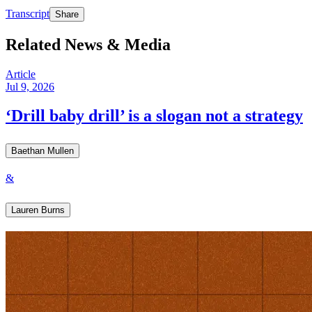
Transcript​​​​‌ ‍ ​‍​‍‌‍ ‌ ​‍‌‍‍‌‌‍‌ ‌‍‍‌‌‍ ‍​‍​‍​ ‍‍​‍​‍‌ ​ ‌‍​‌‌‍ ‍‌‍‍‌‌ ‌​‌ ‍‌​‍ ‍‌‍‍‌‌‍ ​‍​‍​‍ ​​‍​‍‌‍‍​‌ ​‍‌‍‌‌‌‍‌‍​‍​‍​ ‍‍​‍​‍‌‍‍​‌ ‌​‌ ‌​‌ ​​​ ‍‍​‍ ​‍ ‌‍ ​‌‍ ‌‍​ ‌‍​‌‌‍ ​‌‍‍​‌‍ ‌ ​ ‌ ‌​​ ‍‍​ ​ ​ ​ ​ ​ ​ ​ ​‍ ‌‍‍‌‌‍ ‍‌ ‌​‌‍‌‌‌‍ ‍‌ ‌​​‍ ‌‍‌‌‌‍‌​‌‍‍‌‌ ‌​​‍ ‌‍ ‌‌‍ ‌‍‌​‌‍‌‌​ ‌‌ ​​‌ ​‍‌‍‌‌‌ ​ ‌‍‌‌‌‍ ‍‌ ‌​‌‍​‌‌ ‌​‌‍‍‌‌‍ ‌‍ ‍​ ‍ ‌‍‍‌‌‍‌​​ ‌‌‍‌‌​ ‌‌‌‍‌‍‌‍‌​‌‍​‍‌‍​‌​ ‌‌​ ‍‌​‍ ‌​ ​‍‌‍​‍​ ​​​ ​​​‍ ‌​ ‌​‌‍‌‍​ ‌‍‌‍‌​​‍ ‌‌‍​‌‌‍​‍‌‍​ ​ ​‍​‍ ‌​ ​‍‌‍‌​​ ​‌‌‍​‌​ ​‍​ ​‌​ ​​​ ‌ ​ ‌‍‌‍‌‍‌‍​‌​ ​‍​ ‍ ‌ ‌​‌ ‍‌‌ ​​‌‍‌‌​ ‌‌‍ ‍‌‍‌‌‌ ‌ ‌ ​ ​ ‍ ‌ ​​‌‍​‌‌ ‌​‌‍‍​​ ‌‌‍‌​‌‍ ‌ ‌ ‌‍ ‍‌‍ ​‌‍ ‌‍​‌‌‍‌​‌ ​ ‌​​‌‌‍ ‍‌‍‌​‌​ ​‌‍‍‌‌‍ ‍‌‍‍ ‌ ​ ​‍‌‌​ ‌‌‌​​‍‌‌ ‌‍‍ ‌‍‌‌‌ ‍‌​‍‌‌​ ​ ‌​‌​​‍‌‌​ ​ ‌​‌​​‍‌‌​ ​‍​ ​‍​ ​‌​ ‌‍​ ‍​‌‍‌‍​ ​ ‌‍​‍​ ​‍​ ‍​‌‍​‍‌‍​‌​ ​ ‌‍‌‌​‍‌‌​ ​‍​ ​‍​‍‌‌​ ‌‌‌​‌​​‍ ‍‌ ‌​‌‍‍‌‌ ‌​‌‍ ​‌‍‌‌​ ‌‍​‍‌‍​‌‌ ​ ‌‍‌‌‌‌‌‌‌ ​‍‌‍ ​​ ‌‌‍‍​‌ ‌​‌ ‌​‌ ​​​‍‌‌​ ​ ‌​​‌​‍‌‌​ ​‍‌​‌‍​‍‌‌​ ​‍‌​‌‍‌‍ ​‌‍ ‌‍​ ‌‍​‌‌‍ ​‌‍‍​‌‍ ‌ ​ ‌ ‌​​‍‌‌​ ​ ‌​​‌​ ​ ​ ​ ​ ​ ​ ​ ​‍‌‍‌‍‍‌‌‍‌​​ ‌‌‍‌‌​ ‌‌‌‍‌‍‌‍‌​‌‍​‍‌‍​‌​ ‌‌​ ‍‌​‍ ‌​ ​‍‌‍​‍​ ​​​ ​​​‍ ‌​ ‌​‌‍‌‍​ ‌‍‌‍‌​​‍ ‌‌‍​‌‌‍​‍‌‍​ ​ ​‍​‍ ‌​ ​‍‌‍‌​​ ​‌‌‍​‌​ ​‍​ ​‌​ ​​​ ‌ ​ ‌‍‌‍‌‍‌‍​‌​ ​‍​‍‌‍‌ ‌​‌ ‍‌‌ ​​‌‍‌‌​ ‌‌‍ ‍‌‍‌‌‌ ‌ ‌ ​ ​‍‌‍‌ ​​‌‍​‌‌ ‌​‌‍‍​​ ‌‌‍‌​‌‍ ‌ ‌ ‌‍ ‍‌‍ ​‌‍ ‌‍​‌‌‍‌​‌ ​ ‌​​‌‌‍ ‍‌‍‌​‌​ ​‌‍‍‌‌‍ ‍‌‍‍ ‌ ​ ​‍‌‌​ ‌‌‌​​‍‌‌ ‌‍‍ ‌‍‌‌‌ ‍‌​‍‌‌​ ​ ‌​‌​​‍‌‌​ ​ ‌​‌​​‍‌‌​ ​‍​ ​‍​ ​‌​ ‌‍​ ‍​‌‍‌‍​ ​ ‌‍​‍​ ​‍​ ‍​‌‍​‍‌‍​‌​ ​ ‌‍‌‌​‍‌‌​ ​‍​ ​‍​‍‌‌​ ‌‌‌​‌​​‍ ‍‌ ‌​‌‍‍‌‌ ‌​‌‍ ​‌‍‌‌​‍‌‍‌ ​​‌‍‌‌‌ ​‍‌ ​ ‌ ​​‌‍‌‌‌‍​ ‌ ‌​‌‍‍‌‌ ‌‍‌‍‌‌​ ‌‌ ​​‌ ‌‌‌‍​‍‌‍ ​‌‍‍‌‌ ​ ‌‍‍​‌‍‌‌‌‍‌​​‍​‍‌ ‌
Share
Related News & Media
Article
Jul 9, 2026
‘Drill baby drill’ is a slogan not a strategy​​​​‌ ‍ ​‍​‍‌‍ ‌ ​‍‌‍‍‌‌‍‌ ‌‍‍‌‌‍ ‍​‍​‍​ ‍‍​‍​‍‌ ​ ‌‍​‌‌‍ ‍‌‍‍‌‌ ‌​‌ ‍‌​‍ ‍‌‍‍‌‌‍ ​‍​‍​‍ ​​‍​‍‌‍‍​‌ ​‍‌‍‌‌‌‍‌‍​‍​‍​ ‍‍​‍​‍‌‍‍​‌ ‌​‌ ‌​‌ ​​​ ‍‍​‍ ​‍ ‌‍ ​‌‍ ‌‍​ ‌‍​‌‌‍ ​‌‍‍​‌‍ ‌ ​ ‌ ‌​​ ‍‍​ ​ ​ ​ ​ ​ ​ ​ ​‍ ‌‍‍‌‌‍ ‍‌ ‌​‌‍‌‌‌‍ ‍‌ ‌​​‍ ‌‍‌‌‌‍‌​‌‍‍‌‌ ‌​​‍ ‌‍ ‌‌‍ ‌‍‌​‌‍‌‌​ ‌‌ ​​‌ ​‍‌‍‌‌‌ ​ ‌‍‌‌‌‍ ‍‌ ‌​‌‍​‌‌ ‌​‌‍‍‌‌‍ ‌‍ ‍​ ‍ ‌‍‍‌‌‍‌​​ ‌‌‍​‍‌‍‌‌‌‍‌​‌‍​‍‌‍​‌​ ‌​‌‍​ ​ ​‌​‍ ‌​ ​​​ ​‍​ ‌​‌‍​‌​‍ ‌​ ‌​​ ‌‌​ ‍​​ ‌ ​‍ ‌​ ‍‌​ ​‍​ ​​‌‍‌​​‍ ‌​ ​‌​ ​‌​ ‍‌​ ‌ ​ ‌‌‌‍​ ‌‍​‌​ ​ ​ ‌​​ ‌​​ ​​​ ‌‍​ ‍ ‌ ‌​‌ ‍‌‌ ​​‌‍‌‌​ ‌‌‍ ‍‌‍‌‌‌ ‌ ‌ ​ ​ ‍ ‌ ​​‌‍​‌‌ ‌​‌‍‍​​ ‌‌ ‌​‌‍‍‌‌ ‌​‌‍ ​‌‍‌‌​ ‌‍​‍‌‍​‌‌ ​ ‌‍‌‌‌‌‌‌‌ ​‍‌‍ ​​ ‌‌‍‍​‌ ‌​‌ ‌​‌ ​​​‍‌‌​ ​ ‌​​‌​‍‌‌​ ​‍‌​‌‍​‍‌‌​ ​‍‌​‌‍‌‍ ​‌‍ ‌‍​ ‌‍​‌‌‍ ​‌‍‍​‌‍ ‌ ​ ‌ ‌​​‍‌‌​ ​ ‌​​‌​ ​ ​ ​ ​ ​ ​ ​ ​‍‌‍‌‍‍‌‌‍‌​​ ‌‌‍​‍‌‍‌‌‌‍‌​‌‍​‍‌‍​‌​ ‌​‌‍​ ​ ​‌​‍ ‌​ ​​​ ​‍​ ‌​‌‍​‌​‍ ‌​ ‌​​ ‌‌​ ‍​​ ‌ ​‍ ‌​ ‍‌​ ​‍​ ​​‌‍‌​​‍ ‌​ ​‌​ ​‌​ ‍‌​ ‌ ​ ‌‌‌‍​ ‌‍​‌​ ​ ​ ‌​​ ‌​​ ​​​ ‌‍​‍‌‍‌ ‌​‌ ‍‌‌ ​​‌‍‌‌​ ‌‌‍ ‍‌‍‌‌‌ ‌ ‌ ​ ​‍‌‍‌ ​​‌‍​‌‌ ‌​‌‍‍​​ ‌‌ ‌​‌‍‍‌‌ ‌​‌‍ ​‌‍‌‌​‍‌‍‌ ​​‌‍‌‌‌ ​‍‌ ​ ‌ ​​‌‍‌‌‌‍​ ‌ ‌​‌‍‍‌‌ ‌‍‌‍‌‌​ ‌‌ ​​‌ ‌‌‌‍​‍‌‍ ​‌‍‍‌‌ ​ ‌‍‍​‌‍‌‌‌‍‌​​‍​‍‌ ‌
Baethan Mullen​​​​‌ ‍ ​‍​‍‌‍ ‌ ​‍‌‍‍‌‌‍‌ ‌‍‍‌‌‍ ‍​‍​‍​ ‍‍​‍​‍‌ ​ ‌‍​‌‌‍ ‍‌‍‍‌‌ ‌​‌ ‍‌​‍ ‍‌‍‍‌‌‍ ​‍​‍​‍ ​​‍​‍‌‍‍​‌ ​‍‌‍‌‌‌‍‌‍​‍​‍​ ‍‍​‍​‍‌‍‍​‌ ‌​‌ ‌​‌ ​​​ ‍‍​‍ ​‍ ‌‍ ​‌‍ ‌‍​ ‌‍​‌‌‍ ​‌‍‍​‌‍ ‌ ​ ‌ ‌​​ ‍‍​ ​ ​ ​ ​ ​ ​ ​ ​‍ ‌‍‍‌‌‍ ‍‌ ‌​‌‍‌‌‌‍ ‍‌ ‌​​‍ ‌‍‌‌‌‍‌​‌‍‍‌‌ ‌​​‍ ‌‍ ‌‌‍ ‌‍‌​‌‍‌‌​ ‌‌ ​​‌ ​‍‌‍‌‌‌ ​ ‌‍‌‌‌‍ ‍‌ ‌​‌‍​‌‌ ‌​‌‍‍‌‌‍ ‌‍ ‍​ ‍ ‌‍‍‌‌‍‌​​ ‌​ ​‍‌‍​‍​ ‌​​ ​‌​ ​‍‌‍​‍‌‍​‌‌‍​‌​‍ ‌​ ‍​​ ​​​ ‍‌​ ​‍​‍ ‌​ ‌​‌‍​‍​ ‍​​ ‌ ​‍ ‌‌‍​‍‌‍‌​‌‍‌‌​ ‌‌​‍ ‌​ ​ ‌‍‌​‌‍​‌​ ‌​​ ‌‌​ ​‍​ ‍​​ ‍‌​ ‍‌​ ​ ​ ​ ​ ‍‌​ ‍ ‌ ‌​‌ ‍‌‌ ​​‌‍‌‌​ ‌‌‍​‌‌ ‌‌‌ ‌​‌‍‍​‌‍ ‌ ​‍​ ‍ ‌ ​​‌‍​‌‌ ‌​‌‍‍​​ ‌‌‍ ‍‌‍​‌‌‍ ‌‌‍‌‌​ ‌‍​‍‌‍​‌‌ ​ ‌‍‌‌‌‌‌‌‌ ​‍‌‍ ​​ ‌‌‍‍​‌ ‌​‌ ‌​‌ ​​​‍‌‌​ ​ ‌​​‌​‍‌‌​ ​‍‌​‌‍​‍‌‌​ ​‍‌​‌‍‌‍ ​‌‍ ‌‍​ ‌‍​‌‌‍ ​‌‍‍​‌‍ ‌ ​ ‌ ‌​​‍‌‌​ ​ ‌​​‌​ ​ ​ ​ ​ ​ ​ ​ ​‍‌‍‌‍‍‌‌‍‌​​ ‌​ ​‍‌‍​‍​ ‌​​ ​‌​ ​‍‌‍​‍‌‍​‌‌‍​‌​‍ ‌​ ‍​​ ​​​ ‍‌​ ​‍​‍ ‌​ ‌​‌‍​‍​ ‍​​ ‌ ​‍ ‌‌‍​‍‌‍‌​‌‍‌‌​ ‌‌​‍ ‌​ ​ ‌‍‌​‌‍​‌​ ‌​​ ‌‌​ ​‍​ ‍​​ ‍‌​ ‍‌​ ​ ​ ​ ​ ‍‌​‍‌‍‌ ‌​‌ ‍‌‌ ​​‌‍‌‌​ ‌‌‍​‌‌ ‌‌‌ ‌​‌‍‍​‌‍ ‌ ​‍​‍‌‍‌ ​​‌‍​‌‌ ‌​‌‍‍​​ ‌‌‍ ‍‌‍​‌‌‍ ‌‌‍‌‌​‍‌‍‌ ​​‌‍‌‌‌ ​‍‌ ​ ‌ ​​‌‍‌‌‌‍​ ‌ ‌​‌‍‍‌‌ ‌‍‌‍‌‌​ ‌‌ ​​‌ ‌‌‌‍​‍‌‍ ​‌‍‍‌‌ ​ ‌‍‍​‌‍‌‌‌‍‌​​‍​‍‌ ‌
&
Lauren Burns​​​​‌ ‍ ​‍​‍‌‍ ‌ ​‍‌‍‍‌‌‍‌ ‌‍‍‌‌‍ ‍​‍​‍​ ‍‍​‍​‍‌ ​ ‌‍​‌‌‍ ‍‌‍‍‌‌ ‌​‌ ‍‌​‍ ‍‌‍‍‌‌‍ ​‍​‍​‍ ​​‍​‍‌‍‍​‌ ​‍‌‍‌‌‌‍‌‍​‍​‍​ ‍‍​‍​‍‌‍‍​‌ ‌​‌ ‌​‌ ​​​ ‍‍​‍ ​‍ ‌‍ ​‌‍ ‌‍​ ‌‍​‌‌‍ ​‌‍‍​‌‍ ‌ ​ ‌ ‌​​ ‍‍​ ​ ​ ​ ​ ​ ​ ​ ​‍ ‌‍‍‌‌‍ ‍‌ ‌​‌‍‌‌‌‍ ‍‌ ‌​​‍ ‌‍‌‌‌‍‌​‌‍‍‌‌ ‌​​‍ ‌‍ ‌‌‍ ‌‍‌​‌‍‌‌​ ‌‌ ​​‌ ​‍‌‍‌‌‌ ​ ‌‍‌‌‌‍ ‍‌ ‌​‌‍​‌‌ ‌​‌‍‍‌‌‍ ‌‍ ‍​ ‍ ‌‍‍‌‌‍‌​​ ‌​ ​‌​ ‌ ‌‍‌‍​ ‍​‌‍‌‍​ ​‌​ ​​‌‍​ ​‍ ‌‌‍​‌​ ​​​ ‌‌​ ​ ​‍ ‌​ ‌​​ ‌‌​ ‌‌​ ​‍​‍ ‌​ ‍​‌‍​‌‌‍‌​‌‍‌‌​‍ ‌‌‍‌‌‌‍‌​‌‍​‍​ ‌‌‌‍​ ​ ​ ​ ‍​​ ‌‍​ ‌​​ ‌ ‌‍​‍‌‍​ ​ ‍ ‌ ‌​‌ ‍‌‌ ​​‌‍‌‌​ ‌‌‍​‌‌ ‌‌‌ ‌​‌‍‍​‌‍ ‌ ​‍​ ‍ ‌ ​​‌‍​‌‌ ‌​‌‍‍​​ ‌‌‍ ‍‌‍​‌‌‍ ‌‌‍‌‌​ ‌‍​‍‌‍​‌‌ ​ ‌‍‌‌‌‌‌‌‌ ​‍‌‍ ​​ ‌‌‍‍​‌ ‌​‌ ‌​‌ ​​​‍‌‌​ ​ ‌​​‌​‍‌‌​ ​‍‌​‌‍​‍‌‌​ ​‍‌​‌‍‌‍ ​‌‍ ‌‍​ ‌‍​‌‌‍ ​‌‍‍​‌‍ ‌ ​ ‌ ‌​​‍‌‌​ ​ ‌​​‌​ ​ ​ ​ ​ ​ ​ ​ ​‍‌‍‌‍‍‌‌‍‌​​ ‌​ ​‌​ ‌ ‌‍‌‍​ ‍​‌‍‌‍​ ​‌​ ​​‌‍​ ​‍ ‌‌‍​‌​ ​​​ ‌‌​ ​ ​‍ ‌​ ‌​​ ‌‌​ ‌‌​ ​‍​‍ ‌​ ‍​‌‍​‌‌‍‌​‌‍‌‌​‍ ‌‌‍‌‌‌‍‌​‌‍​‍​ ‌‌‌‍​ ​ ​ ​ ‍​​ ‌‍​ ‌​​ ‌ ‌‍​‍‌‍​ ​‍‌‍‌ ‌​‌ ‍‌‌ ​​‌‍‌‌​ ‌‌‍​‌‌ ‌‌‌ ‌​‌‍‍​‌‍ ‌ ​‍​‍‌‍‌ ​​‌‍​‌‌ ‌​‌‍‍​​ ‌‌‍ ‍‌‍​‌‌‍ ‌‌‍‌‌​‍‌‍‌ ​​‌‍‌‌‌ ​‍‌ ​ ‌ ​​‌‍‌‌‌‍​ ‌ ‌​‌‍‍‌‌ ‌‍‌‍‌‌​ ‌‌ ​​‌ ‌‌‌‍​‍‌‍ ​‌‍‍‌‌ ​ ‌‍‍​‌‍‌‌‌‍‌​​‍​‍‌ ‌