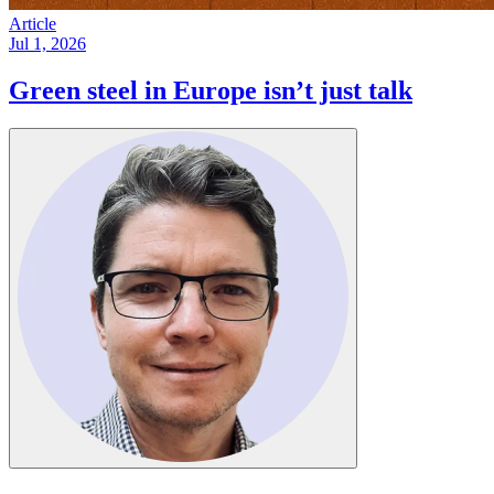
Article
Jul 1, 2026
Green steel in Europe isn’t just talk​​​​‌ ‍ ​‍​‍‌‍ ‌ ​‍‌‍‍‌‌‍‌ ‌‍‍‌‌‍ ‍​‍​‍​ ‍‍​‍​‍‌ ​ ‌‍​‌‌‍ ‍‌‍‍‌‌ ‌​‌ ‍‌​‍ ‍‌‍‍‌‌‍ ​‍​‍​‍ ​​‍​‍‌‍‍​‌ ​‍‌‍‌‌‌‍‌‍​‍​‍​ ‍‍​‍​‍‌‍‍​‌ ‌​‌ ‌​‌ ​​​ ‍‍​‍ ​‍ ‌‍ ​‌‍ ‌‍​ ‌‍​‌‌‍ ​‌‍‍​‌‍ ‌ ​ ‌ ‌​​ ‍‍​ ​ ​ ​ ​ ​ ​ ​ ​‍ ‌‍‍‌‌‍ ‍‌ ‌​‌‍‌‌‌‍ ‍‌ ‌​​‍ ‌‍‌‌‌‍‌​‌‍‍‌‌ ‌​​‍ ‌‍ ‌‌‍ ‌‍‌​‌‍‌‌​ ‌‌ ​​‌ ​‍‌‍‌‌‌ ​ ‌‍‌‌‌‍ ‍‌ ‌​‌‍​‌‌ ‌​‌‍‍‌‌‍ ‌‍ ‍​ ‍ ‌‍‍‌‌‍‌​​ ‌​ ‌ ​ ‌‍​ ​ ​ ‌‌‌‍‌‌​ ​‌​ ‍​‌‍‌‍​‍ ‌‌‍‌‌​ ​​​ ​‌​ ‌ ​‍ ‌​ ‌​‌‍​ ‌‍‌​​ ‍​​‍ ‌​ ‍‌‌‍‌‍‌‍‌​​ ‌ ​‍ ‌‌‍‌‍​ ​‍​ ‌ ​ ​ ​ ​‍​ ‍​​ ​​​ ‍‌​ ​​​ ‌ ‌‍‌‍‌‍​‌​ ‍ ‌ ‌​‌ ‍‌‌ ​​‌‍‌‌​ ‌‌‍ ‍‌‍‌‌‌ ‌ ‌ ​ ​ ‍ ‌ ​​‌‍​‌‌ ‌​‌‍‍​​ ‌‌ ‌​‌‍‍‌‌ ‌​‌‍ ​‌‍‌‌​ ‌‍​‍‌‍​‌‌ ​ ‌‍‌‌‌‌‌‌‌ ​‍‌‍ ​​ ‌‌‍‍​‌ ‌​‌ ‌​‌ ​​​‍‌‌​ ​ ‌​​‌​‍‌‌​ ​‍‌​‌‍​‍‌‌​ ​‍‌​‌‍‌‍ ​‌‍ ‌‍​ ‌‍​‌‌‍ ​‌‍‍​‌‍ ‌ ​ ‌ ‌​​‍‌‌​ ​ ‌​​‌​ ​ ​ ​ ​ ​ ​ ​ ​‍‌‍‌‍‍‌‌‍‌​​ ‌​ ‌ ​ ‌‍​ ​ ​ ‌‌‌‍‌‌​ ​‌​ ‍​‌‍‌‍​‍ ‌‌‍‌‌​ ​​​ ​‌​ ‌ ​‍ ‌​ ‌​‌‍​ ‌‍‌​​ ‍​​‍ ‌​ ‍‌‌‍‌‍‌‍‌​​ ‌ ​‍ ‌‌‍‌‍​ ​‍​ ‌ ​ ​ ​ ​‍​ ‍​​ ​​​ ‍‌​ ​​​ ‌ ‌‍‌‍‌‍​‌​‍‌‍‌ ‌​‌ ‍‌‌ ​​‌‍‌‌​ ‌‌‍ ‍‌‍‌‌‌ ‌ ‌ ​ ​‍‌‍‌ ​​‌‍​‌‌ ‌​‌‍‍​​ ‌‌ ‌​‌‍‍‌‌ ‌​‌‍ ​‌‍‌‌​‍‌‍‌ ​​‌‍‌‌‌ ​‍‌ ​ ‌ ​​‌‍‌‌‌‍​ ‌ ‌​‌‍‍‌‌ ‌‍‌‍‌‌​ ‌‌ ​​‌ ‌‌‌‍​‍‌‍ ​‌‍‍‌‌ ​ ‌‍‍​‌‍‌‌‌‍‌​​‍​‍‌ ‌