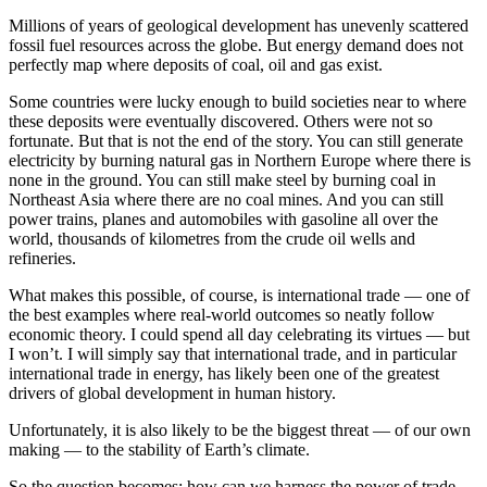
Millions of years of geological development has unevenly scattered
fossil fuel resources across the globe. But energy demand does not
perfectly map where deposits of coal, oil and gas exist.​​​​‌ ‍ ​‍​‍‌‍ ‌ ​‍‌‍‍‌‌‍‌ ‌‍‍‌‌‍ ‍​‍​‍​ ‍‍​‍​‍‌ ​ ‌‍​‌‌‍ ‍‌‍‍‌‌ ‌​‌ ‍‌​‍ ‍‌‍‍‌‌‍ ​‍​‍​‍ ​​‍​‍‌‍‍​‌ ​‍‌‍‌‌‌‍‌‍​‍​‍​ ‍‍​‍​‍‌‍‍​‌ ‌​‌ ‌​‌ ​​​ ‍‍​‍ ​‍ ‌‍ ​‌‍ ‌‍​ ‌‍​‌‌‍ ​‌‍‍​‌‍ ‌ ​ ‌ ‌​​ ‍‍​ ​ ​ ​ ​ ​ ​ ​ ​‍ ‌‍‍‌‌‍ ‍‌ ‌​‌‍‌‌‌‍ ‍‌ ‌​​‍ ‌‍‌‌‌‍‌​‌‍‍‌‌ ‌​​‍ ‌‍ ‌‌‍ ‌‍‌​‌‍‌‌​ ‌‌ ​​‌ ​‍‌‍‌‌‌ ​ ‌‍‌‌‌‍ ‍‌ ‌​‌‍​‌‌ ‌​‌‍‍‌‌‍ ‌‍ ‍​ ‍ ‌‍‍‌‌‍‌​​ ‌‌‍‌‌​ ‌‌‌‍‌‍‌‍‌​‌‍​‍‌‍​‌​ ‌‌​ ‍‌​‍ ‌​ ​‍‌‍​‍​ ​​​ ​​​‍ ‌​ ‌​‌‍‌‍​ ‌‍‌‍‌​​‍ ‌‌‍​‌‌‍​‍‌‍​ ​ ​‍​‍ ‌​ ​‍‌‍‌​​ ​‌‌‍​‌​ ​‍​ ​‌​ ​​​ ‌ ​ ‌‍‌‍‌‍‌‍​‌​ ​‍​ ‍ ‌ ‌​‌ ‍‌‌ ​​‌‍‌‌​ ‌‌‍ ‍‌‍‌‌‌ ‌ ‌ ​ ​ ‍ ‌ ​​‌‍​‌‌ ‌​‌‍‍​​ ‌‌‍​ ‌‍ ‌‍ ‍‌ ‌​‌‍‌‌‌‍ ‍‌ ‌​​‍‌‌​ ‌‌‌​​‍‌‌ ‌‍‍ ‌‍‌‌‌ ‍‌​‍‌‌​ ​ ‌​‌​​‍‌‌​ ​ ‌​‌​​‍‌‌​ ​‍​ ​‍​ ​‍​ ‌‌‌‍​ ​ ‍​​ ​​​ ‌‌‌‍​‍‌‍‌‌‌‍‌‍‌‍‌‍‌‍‌​​ ‌ ​‍‌‌​ ​‍​ ​‍​‍‌‌​ ‌‌‌​‌​​‍ ‍‌‍​ ‌‍‍​‌‍‍‌‌‍ ​‌‍‌​‌ ​‍‌‍‌‌‌‍ ‍​‍‌‌​ ‌‌‌​​‍‌‌ ‌‍‍ ‌‍‌‌‌ ‍‌​‍‌‌​ ​ ‌​‌​​‍‌‌​ ​ ‌​‌​​‍‌‌​ ​‍​ ​‍​ ​ ​ ​‍‌‍‌‍​ ‍​​ ​​‌‍‌‌​ ‌ ​ ‌‍​ ​‌​ ‌​​ ​ ​ ​‌​‍‌‌​ ​‍​ ​‍​‍‌‌​ ‌‌‌​‌​​‍ ‍‌ ‌​‌‍‌‌‌ ‍​‌ ‌​​ ‌‍​‍‌‍​‌‌ ​ ‌‍‌‌‌‌‌‌‌ ​‍‌‍ ​​ ‌‌‍‍​‌ ‌​‌ ‌​‌ ​​​‍‌‌​ ​ ‌​​‌​‍‌‌​ ​‍‌​‌‍​‍‌‌​ ​‍‌​‌‍‌‍ ​‌‍ ‌‍​ ‌‍​‌‌‍ ​‌‍‍​‌‍ ‌ ​ ‌ ‌​​‍‌‌​ ​ ‌​​‌​ ​ ​ ​ ​ ​ ​ ​ ​‍‌‍‌‍‍‌‌‍‌​​ ‌‌‍‌‌​ ‌‌‌‍‌‍‌‍‌​‌‍​‍‌‍​‌​ ‌‌​ ‍‌​‍ ‌​ ​‍‌‍​‍​ ​​​ ​​​‍ ‌​ ‌​‌‍‌‍​ ‌‍‌‍‌​​‍ ‌‌‍​‌‌‍​‍‌‍​ ​ ​‍​‍ ‌​ ​‍‌‍‌​​ ​‌‌‍​‌​ ​‍​ ​‌​ ​​​ ‌ ​ ‌‍‌‍‌‍‌‍​‌​ ​‍​‍‌‍‌ ‌​‌ ‍‌‌ ​​‌‍‌‌​ ‌‌‍ ‍‌‍‌‌‌ ‌ ‌ ​ ​‍‌‍‌ ​​‌‍​‌‌ ‌​‌‍‍​​ ‌‌‍​ ‌‍ ‌‍ ‍‌ ‌​‌‍‌‌‌‍ ‍‌ ‌​​‍‌‌​ ‌‌‌​​‍‌‌ ‌‍‍ ‌‍‌‌‌ ‍‌​‍‌‌​ ​ ‌​‌​​‍‌‌​ ​ ‌​‌​​‍‌‌​ ​‍​ ​‍​ ​‍​ ‌‌‌‍​ ​ ‍​​ ​​​ ‌‌‌‍​‍‌‍‌‌‌‍‌‍‌‍‌‍‌‍‌​​ ‌ ​‍‌‌​ ​‍​ ​‍​‍‌‌​ ‌‌‌​‌​​‍ ‍‌‍​ ‌‍‍​‌‍‍‌‌‍ ​‌‍‌​‌ ​‍‌‍‌‌‌‍ ‍​‍‌‌​ ‌‌‌​​‍‌‌ ‌‍‍ ‌‍‌‌‌ ‍‌​‍‌‌​ ​ ‌​‌​​‍‌‌​ ​ ‌​‌​​‍‌‌​ ​‍​ ​‍​ ​ ​ ​‍‌‍‌‍​ ‍​​ ​​‌‍‌‌​ ‌ ​ ‌‍​ ​‌​ ‌​​ ​ ​ ​‌​‍‌‌​ ​‍​ ​‍​‍‌‌​ ‌‌‌​‌​​‍ ‍‌ ‌​‌‍‌‌‌ ‍​‌ ‌​​‍‌‍‌ ​​‌‍‌‌‌ ​‍‌ ​ ‌ ​​‌‍‌‌‌‍​ ‌ ‌​‌‍‍‌‌ ‌‍‌‍‌‌​ ‌‌ ​​‌ ‌‌‌‍​‍‌‍ ​‌‍‍‌‌ ​ ‌‍‍​‌‍‌‌‌‍‌​​‍​‍‌ ‌
Some countries were lucky enough to build societies near to where
these deposits were eventually discovered. Others were not so
fortunate. But that is not the end of the story. You can still generate
electricity by burning natural gas in Northern Europe where there is
none in the ground. You can still make steel by burning coal in
Northeast Asia where there are no coal mines. And you can still
power trains, planes and automobiles with gasoline all over the
world, thousands of kilometres from the crude oil wells and
refineries.​​​​‌ ‍ ​‍​‍‌‍ ‌ ​‍‌‍‍‌‌‍‌ ‌‍‍‌‌‍ ‍​‍​‍​ ‍‍​‍​‍‌ ​ ‌‍​‌‌‍ ‍‌‍‍‌‌ ‌​‌ ‍‌​‍ ‍‌‍‍‌‌‍ ​‍​‍​‍ ​​‍​‍‌‍‍​‌ ​‍‌‍‌‌‌‍‌‍​‍​‍​ ‍‍​‍​‍‌‍‍​‌ ‌​‌ ‌​‌ ​​​ ‍‍​‍ ​‍ ‌‍ ​‌‍ ‌‍​ ‌‍​‌‌‍ ​‌‍‍​‌‍ ‌ ​ ‌ ‌​​ ‍‍​ ​ ​ ​ ​ ​ ​ ​ ​‍ ‌‍‍‌‌‍ ‍‌ ‌​‌‍‌‌‌‍ ‍‌ ‌​​‍ ‌‍‌‌‌‍‌​‌‍‍‌‌ ‌​​‍ ‌‍ ‌‌‍ ‌‍‌​‌‍‌‌​ ‌‌ ​​‌ ​‍‌‍‌‌‌ ​ ‌‍‌‌‌‍ ‍‌ ‌​‌‍​‌‌ ‌​‌‍‍‌‌‍ ‌‍ ‍​ ‍ ‌‍‍‌‌‍‌​​ ‌‌‍‌‌​ ‌‌‌‍‌‍‌‍‌​‌‍​‍‌‍​‌​ ‌‌​ ‍‌​‍ ‌​ ​‍‌‍​‍​ ​​​ ​​​‍ ‌​ ‌​‌‍‌‍​ ‌‍‌‍‌​​‍ ‌‌‍​‌‌‍​‍‌‍​ ​ ​‍​‍ ‌​ ​‍‌‍‌​​ ​‌‌‍​‌​ ​‍​ ​‌​ ​​​ ‌ ​ ‌‍‌‍‌‍‌‍​‌​ ​‍​ ‍ ‌ ‌​‌ ‍‌‌ ​​‌‍‌‌​ ‌‌‍ ‍‌‍‌‌‌ ‌ ‌ ​ ​ ‍ ‌ ​​‌‍​‌‌ ‌​‌‍‍​​ ‌‌‍​ ‌‍ ‌‍ ‍‌ ‌​‌‍‌‌‌‍ ‍‌ ‌​​‍‌‌​ ‌‌‌​​‍‌‌ ‌‍‍ ‌‍‌‌‌ ‍‌​‍‌‌​ ​ ‌​‌​​‍‌‌​ ​ ‌​‌​​‍‌‌​ ​‍​ ​‍‌‍​‌‌‍‌‌‌‍‌‌​ ‌‍​ ​​​ ‍‌​ ​‌​ ‌‌‌‍‌‍​ ​‌‌‍‌‌​ ​‌​‍‌‌​ ​‍​ ​‍​‍‌‌​ ‌‌‌​‌​​‍ ‍‌‍​ ‌‍‍​‌‍‍‌‌‍ ​‌‍‌​‌ ​‍‌‍‌‌‌‍ ‍​‍‌‌​ ‌‌‌​​‍‌‌ ‌‍‍ ‌‍‌‌‌ ‍‌​‍‌‌​ ​ ‌​‌​​‍‌‌​ ​ ‌​‌​​‍‌‌​ ​‍​ ​‍‌‍‌‍‌‍​‍‌‍‌​​ ‍​​ ‍‌​ ‍‌​ ​​​ ​ ​ ‌‍​ ‌‌‌‍​‍​ ​‍​‍‌‌​ ​‍​ ​‍​‍‌‌​ ‌‌‌​‌​​‍ ‍‌ ‌​‌‍‌‌‌ ‍​‌ ‌​​ ‌‍​‍‌‍​‌‌ ​ ‌‍‌‌‌‌‌‌‌ ​‍‌‍ ​​ ‌‌‍‍​‌ ‌​‌ ‌​‌ ​​​‍‌‌​ ​ ‌​​‌​‍‌‌​ ​‍‌​‌‍​‍‌‌​ ​‍‌​‌‍‌‍ ​‌‍ ‌‍​ ‌‍​‌‌‍ ​‌‍‍​‌‍ ‌ ​ ‌ ‌​​‍‌‌​ ​ ‌​​‌​ ​ ​ ​ ​ ​ ​ ​ ​‍‌‍‌‍‍‌‌‍‌​​ ‌‌‍‌‌​ ‌‌‌‍‌‍‌‍‌​‌‍​‍‌‍​‌​ ‌‌​ ‍‌​‍ ‌​ ​‍‌‍​‍​ ​​​ ​​​‍ ‌​ ‌​‌‍‌‍​ ‌‍‌‍‌​​‍ ‌‌‍​‌‌‍​‍‌‍​ ​ ​‍​‍ ‌​ ​‍‌‍‌​​ ​‌‌‍​‌​ ​‍​ ​‌​ ​​​ ‌ ​ ‌‍‌‍‌‍‌‍​‌​ ​‍​‍‌‍‌ ‌​‌ ‍‌‌ ​​‌‍‌‌​ ‌‌‍ ‍‌‍‌‌‌ ‌ ‌ ​ ​‍‌‍‌ ​​‌‍​‌‌ ‌​‌‍‍​​ ‌‌‍​ ‌‍ ‌‍ ‍‌ ‌​‌‍‌‌‌‍ ‍‌ ‌​​‍‌‌​ ‌‌‌​​‍‌‌ ‌‍‍ ‌‍‌‌‌ ‍‌​‍‌‌​ ​ ‌​‌​​‍‌‌​ ​ ‌​‌​​‍‌‌​ ​‍​ ​‍‌‍​‌‌‍‌‌‌‍‌‌​ ‌‍​ ​​​ ‍‌​ ​‌​ ‌‌‌‍‌‍​ ​‌‌‍‌‌​ ​‌​‍‌‌​ ​‍​ ​‍​‍‌‌​ ‌‌‌​‌​​‍ ‍‌‍​ ‌‍‍​‌‍‍‌‌‍ ​‌‍‌​‌ ​‍‌‍‌‌‌‍ ‍​‍‌‌​ ‌‌‌​​‍‌‌ ‌‍‍ ‌‍‌‌‌ ‍‌​‍‌‌​ ​ ‌​‌​​‍‌‌​ ​ ‌​‌​​‍‌‌​ ​‍​ ​‍‌‍‌‍‌‍​‍‌‍‌​​ ‍​​ ‍‌​ ‍‌​ ​​​ ​ ​ ‌‍​ ‌‌‌‍​‍​ ​‍​‍‌‌​ ​‍​ ​‍​‍‌‌​ ‌‌‌​‌​​‍ ‍‌ ‌​‌‍‌‌‌ ‍​‌ ‌​​‍‌‍‌ ​​‌‍‌‌‌ ​‍‌ ​ ‌ ​​‌‍‌‌‌‍​ ‌ ‌​‌‍‍‌‌ ‌‍‌‍‌‌​ ‌‌ ​​‌ ‌‌‌‍​‍‌‍ ​‌‍‍‌‌ ​ ‌‍‍​‌‍‌‌‌‍‌​​‍​‍‌ ‌
What makes this possible, of course, is international trade — one of
the best examples where real-world outcomes so neatly follow
economic theory. I could spend all day celebrating its virtues — but
I won’t. I will simply say that international trade, and in particular
international trade in energy, has likely been one of the greatest
drivers of global development in human history.​​​​‌ ‍ ​‍​‍‌‍ ‌ ​‍‌‍‍‌‌‍‌ ‌‍‍‌‌‍ ‍​‍​‍​ ‍‍​‍​‍‌ ​ ‌‍​‌‌‍ ‍‌‍‍‌‌ ‌​‌ ‍‌​‍ ‍‌‍‍‌‌‍ ​‍​‍​‍ ​​‍​‍‌‍‍​‌ ​‍‌‍‌‌‌‍‌‍​‍​‍​ ‍‍​‍​‍‌‍‍​‌ ‌​‌ ‌​‌ ​​​ ‍‍​‍ ​‍ ‌‍ ​‌‍ ‌‍​ ‌‍​‌‌‍ ​‌‍‍​‌‍ ‌ ​ ‌ ‌​​ ‍‍​ ​ ​ ​ ​ ​ ​ ​ ​‍ ‌‍‍‌‌‍ ‍‌ ‌​‌‍‌‌‌‍ ‍‌ ‌​​‍ ‌‍‌‌‌‍‌​‌‍‍‌‌ ‌​​‍ ‌‍ ‌‌‍ ‌‍‌​‌‍‌‌​ ‌‌ ​​‌ ​‍‌‍‌‌‌ ​ ‌‍‌‌‌‍ ‍‌ ‌​‌‍​‌‌ ‌​‌‍‍‌‌‍ ‌‍ ‍​ ‍ ‌‍‍‌‌‍‌​​ ‌‌‍‌‌​ ‌‌‌‍‌‍‌‍‌​‌‍​‍‌‍​‌​ ‌‌​ ‍‌​‍ ‌​ ​‍‌‍​‍​ ​​​ ​​​‍ ‌​ ‌​‌‍‌‍​ ‌‍‌‍‌​​‍ ‌‌‍​‌‌‍​‍‌‍​ ​ ​‍​‍ ‌​ ​‍‌‍‌​​ ​‌‌‍​‌​ ​‍​ ​‌​ ​​​ ‌ ​ ‌‍‌‍‌‍‌‍​‌​ ​‍​ ‍ ‌ ‌​‌ ‍‌‌ ​​‌‍‌‌​ ‌‌‍ ‍‌‍‌‌‌ ‌ ‌ ​ ​ ‍ ‌ ​​‌‍​‌‌ ‌​‌‍‍​​ ‌‌‍​ ‌‍ ‌‍ ‍‌ ‌​‌‍‌‌‌‍ ‍‌ ‌​​‍‌‌​ ‌‌‌​​‍‌‌ ‌‍‍ ‌‍‌‌‌ ‍‌​‍‌‌​ ​ ‌​‌​​‍‌‌​ ​ ‌​‌​​‍‌‌​ ​‍​ ​‍​ ‍​​ ​‌‌‍​‌‌‍‌‍​ ‍​​ ‍‌‌‍​‍​ ‌​‌‍​‍‌‍‌‍​ ‍​​ ‌​​‍‌‌​ ​‍​ ​‍​‍‌‌​ ‌‌‌​‌​​‍ ‍‌‍​ ‌‍‍​‌‍‍‌‌‍ ​‌‍‌​‌ ​‍‌‍‌‌‌‍ ‍​‍‌‌​ ‌‌‌​​‍‌‌ ‌‍‍ ‌‍‌‌‌ ‍‌​‍‌‌​ ​ ‌​‌​​‍‌‌​ ​ ‌​‌​​‍‌‌​ ​‍​ ​‍‌‍‌‍​ ​ ‌‍‌​‌‍‌‌‌‍​‌​ ‌‍‌‍‌‌​ ‍​‌‍​ ​ ‌​‌‍‌‍​ ‌‍​‍‌‌​ ​‍​ ​‍​‍‌‌​ ‌‌‌​‌​​‍ ‍‌ ‌​‌‍‌‌‌ ‍​‌ ‌​​ ‌‍​‍‌‍​‌‌ ​ ‌‍‌‌‌‌‌‌‌ ​‍‌‍ ​​ ‌‌‍‍​‌ ‌​‌ ‌​‌ ​​​‍‌‌​ ​ ‌​​‌​‍‌‌​ ​‍‌​‌‍​‍‌‌​ ​‍‌​‌‍‌‍ ​‌‍ ‌‍​ ‌‍​‌‌‍ ​‌‍‍​‌‍ ‌ ​ ‌ ‌​​‍‌‌​ ​ ‌​​‌​ ​ ​ ​ ​ ​ ​ ​ ​‍‌‍‌‍‍‌‌‍‌​​ ‌‌‍‌‌​ ‌‌‌‍‌‍‌‍‌​‌‍​‍‌‍​‌​ ‌‌​ ‍‌​‍ ‌​ ​‍‌‍​‍​ ​​​ ​​​‍ ‌​ ‌​‌‍‌‍​ ‌‍‌‍‌​​‍ ‌‌‍​‌‌‍​‍‌‍​ ​ ​‍​‍ ‌​ ​‍‌‍‌​​ ​‌‌‍​‌​ ​‍​ ​‌​ ​​​ ‌ ​ ‌‍‌‍‌‍‌‍​‌​ ​‍​‍‌‍‌ ‌​‌ ‍‌‌ ​​‌‍‌‌​ ‌‌‍ ‍‌‍‌‌‌ ‌ ‌ ​ ​‍‌‍‌ ​​‌‍​‌‌ ‌​‌‍‍​​ ‌‌‍​ ‌‍ ‌‍ ‍‌ ‌​‌‍‌‌‌‍ ‍‌ ‌​​‍‌‌​ ‌‌‌​​‍‌‌ ‌‍‍ ‌‍‌‌‌ ‍‌​‍‌‌​ ​ ‌​‌​​‍‌‌​ ​ ‌​‌​​‍‌‌​ ​‍​ ​‍​ ‍​​ ​‌‌‍​‌‌‍‌‍​ ‍​​ ‍‌‌‍​‍​ ‌​‌‍​‍‌‍‌‍​ ‍​​ ‌​​‍‌‌​ ​‍​ ​‍​‍‌‌​ ‌‌‌​‌​​‍ ‍‌‍​ ‌‍‍​‌‍‍‌‌‍ ​‌‍‌​‌ ​‍‌‍‌‌‌‍ ‍​‍‌‌​ ‌‌‌​​‍‌‌ ‌‍‍ ‌‍‌‌‌ ‍‌​‍‌‌​ ​ ‌​‌​​‍‌‌​ ​ ‌​‌​​‍‌‌​ ​‍​ ​‍‌‍‌‍​ ​ ‌‍‌​‌‍‌‌‌‍​‌​ ‌‍‌‍‌‌​ ‍​‌‍​ ​ ‌​‌‍‌‍​ ‌‍​‍‌‌​ ​‍​ ​‍​‍‌‌​ ‌‌‌​‌​​‍ ‍‌ ‌​‌‍‌‌‌ ‍​‌ ‌​​‍‌‍‌ ​​‌‍‌‌‌ ​‍‌ ​ ‌ ​​‌‍‌‌‌‍​ ‌ ‌​‌‍‍‌‌ ‌‍‌‍‌‌​ ‌‌ ​​‌ ‌‌‌‍​‍‌‍ ​‌‍‍‌‌ ​ ‌‍‍​‌‍‌‌‌‍‌​​‍​‍‌ ‌
Unfortunately, it is also likely to be the biggest threat — of our own
making — to the stability of Earth’s climate.​​​​‌ ‍ ​‍​‍‌‍ ‌ ​‍‌‍‍‌‌‍‌ ‌‍‍‌‌‍ ‍​‍​‍​ ‍‍​‍​‍‌ ​ ‌‍​‌‌‍ ‍‌‍‍‌‌ ‌​‌ ‍‌​‍ ‍‌‍‍‌‌‍ ​‍​‍​‍ ​​‍​‍‌‍‍​‌ ​‍‌‍‌‌‌‍‌‍​‍​‍​ ‍‍​‍​‍‌‍‍​‌ ‌​‌ ‌​‌ ​​​ ‍‍​‍ ​‍ ‌‍ ​‌‍ ‌‍​ ‌‍​‌‌‍ ​‌‍‍​‌‍ ‌ ​ ‌ ‌​​ ‍‍​ ​ ​ ​ ​ ​ ​ ​ ​‍ ‌‍‍‌‌‍ ‍‌ ‌​‌‍‌‌‌‍ ‍‌ ‌​​‍ ‌‍‌‌‌‍‌​‌‍‍‌‌ ‌​​‍ ‌‍ ‌‌‍ ‌‍‌​‌‍‌‌​ ‌‌ ​​‌ ​‍‌‍‌‌‌ ​ ‌‍‌‌‌‍ ‍‌ ‌​‌‍​‌‌ ‌​‌‍‍‌‌‍ ‌‍ ‍​ ‍ ‌‍‍‌‌‍‌​​ ‌‌‍‌‌​ ‌‌‌‍‌‍‌‍‌​‌‍​‍‌‍​‌​ ‌‌​ ‍‌​‍ ‌​ ​‍‌‍​‍​ ​​​ ​​​‍ ‌​ ‌​‌‍‌‍​ ‌‍‌‍‌​​‍ ‌‌‍​‌‌‍​‍‌‍​ ​ ​‍​‍ ‌​ ​‍‌‍‌​​ ​‌‌‍​‌​ ​‍​ ​‌​ ​​​ ‌ ​ ‌‍‌‍‌‍‌‍​‌​ ​‍​ ‍ ‌ ‌​‌ ‍‌‌ ​​‌‍‌‌​ ‌‌‍ ‍‌‍‌‌‌ ‌ ‌ ​ ​ ‍ ‌ ​​‌‍​‌‌ ‌​‌‍‍​​ ‌‌‍​ ‌‍ ‌‍ ‍‌ ‌​‌‍‌‌‌‍ ‍‌ ‌​​‍‌‌​ ‌‌‌​​‍‌‌ ‌‍‍ ‌‍‌‌‌ ‍‌​‍‌‌​ ​ ‌​‌​​‍‌‌​ ​ ‌​‌​​‍‌‌​ ​‍​ ​‍​ ​‍​ ​​​ ‌​​ ‍‌​ ‍​​ ​‍‌‍​‍‌‍‌‍‌‍​ ​ ​‍​ ‍‌​ ‌ ​‍‌‌​ ​‍​ ​‍​‍‌‌​ ‌‌‌​‌​​‍ ‍‌‍​ ‌‍‍​‌‍‍‌‌‍ ​‌‍‌​‌ ​‍‌‍‌‌‌‍ ‍​‍‌‌​ ‌‌‌​​‍‌‌ ‌‍‍ ‌‍‌‌‌ ‍‌​‍‌‌​ ​ ‌​‌​​‍‌‌​ ​ ‌​‌​​‍‌‌​ ​‍​ ​‍​ ‌‍​ ‍​​ ​‌​ ​​‌‍​‍‌‍‌‌‌‍​ ​ ‌‌‌‍​ ​ ‍‌‌‍​ ​ ‌​​‍‌‌​ ​‍​ ​‍​‍‌‌​ ‌‌‌​‌​​‍ ‍‌ ‌​‌‍‌‌‌ ‍​‌ ‌​​ ‌‍​‍‌‍​‌‌ ​ ‌‍‌‌‌‌‌‌‌ ​‍‌‍ ​​ ‌‌‍‍​‌ ‌​‌ ‌​‌ ​​​‍‌‌​ ​ ‌​​‌​‍‌‌​ ​‍‌​‌‍​‍‌‌​ ​‍‌​‌‍‌‍ ​‌‍ ‌‍​ ‌‍​‌‌‍ ​‌‍‍​‌‍ ‌ ​ ‌ ‌​​‍‌‌​ ​ ‌​​‌​ ​ ​ ​ ​ ​ ​ ​ ​‍‌‍‌‍‍‌‌‍‌​​ ‌‌‍‌‌​ ‌‌‌‍‌‍‌‍‌​‌‍​‍‌‍​‌​ ‌‌​ ‍‌​‍ ‌​ ​‍‌‍​‍​ ​​​ ​​​‍ ‌​ ‌​‌‍‌‍​ ‌‍‌‍‌​​‍ ‌‌‍​‌‌‍​‍‌‍​ ​ ​‍​‍ ‌​ ​‍‌‍‌​​ ​‌‌‍​‌​ ​‍​ ​‌​ ​​​ ‌ ​ ‌‍‌‍‌‍‌‍​‌​ ​‍​‍‌‍‌ ‌​‌ ‍‌‌ ​​‌‍‌‌​ ‌‌‍ ‍‌‍‌‌‌ ‌ ‌ ​ ​‍‌‍‌ ​​‌‍​‌‌ ‌​‌‍‍​​ ‌‌‍​ ‌‍ ‌‍ ‍‌ ‌​‌‍‌‌‌‍ ‍‌ ‌​​‍‌‌​ ‌‌‌​​‍‌‌ ‌‍‍ ‌‍‌‌‌ ‍‌​‍‌‌​ ​ ‌​‌​​‍‌‌​ ​ ‌​‌​​‍‌‌​ ​‍​ ​‍​ ​‍​ ​​​ ‌​​ ‍‌​ ‍​​ ​‍‌‍​‍‌‍‌‍‌‍​ ​ ​‍​ ‍‌​ ‌ ​‍‌‌​ ​‍​ ​‍​‍‌‌​ ‌‌‌​‌​​‍ ‍‌‍​ ‌‍‍​‌‍‍‌‌‍ ​‌‍‌​‌ ​‍‌‍‌‌‌‍ ‍​‍‌‌​ ‌‌‌​​‍‌‌ ‌‍‍ ‌‍‌‌‌ ‍‌​‍‌‌​ ​ ‌​‌​​‍‌‌​ ​ ‌​‌​​‍‌‌​ ​‍​ ​‍​ ‌‍​ ‍​​ ​‌​ ​​‌‍​‍‌‍‌‌‌‍​ ​ ‌‌‌‍​ ​ ‍‌‌‍​ ​ ‌​​‍‌‌​ ​‍​ ​‍​‍‌‌​ ‌‌‌​‌​​‍ ‍‌ ‌​‌‍‌‌‌ ‍​‌ ‌​​‍‌‍‌ ​​‌‍‌‌‌ ​‍‌ ​ ‌ ​​‌‍‌‌‌‍​ ‌ ‌​‌‍‍‌‌ ‌‍‌‍‌‌​ ‌‌ ​​‌ ‌‌‌‍​‍‌‍ ​‌‍‍‌‌ ​ ‌‍‍​‌‍‌‌‌‍‌​​‍​‍‌ ‌
So the question becomes: how can we harness the power of trade —