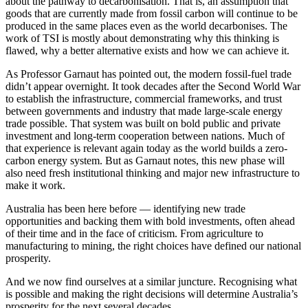
about the pathway to decarbonisation. That is, an assumption that
goods that are currently made from fossil carbon will continue to be
produced in the same places even as the world decarbonises. The
work of TSI is mostly about demonstrating why this thinking is
flawed, why a better alternative exists and how we can achieve it.​​​​‌ ‍ ​‍​‍‌‍ ‌ ​‍‌‍‍‌‌‍‌ ‌‍‍‌‌‍ ‍​‍​‍​ ‍‍​‍​‍‌ ​ ‌‍​‌‌‍ ‍‌‍‍‌‌ ‌​‌ ‍‌​‍ ‍‌‍‍‌‌‍ ​‍​‍​‍ ​​‍​‍‌‍‍​‌ ​‍‌‍‌‌‌‍‌‍​‍​‍​ ‍‍​‍​‍‌‍‍​‌ ‌​‌ ‌​‌ ​​​ ‍‍​‍ ​‍ ‌‍ ​‌‍ ‌‍​ ‌‍​‌‌‍ ​‌‍‍​‌‍ ‌ ​ ‌ ‌​​ ‍‍​ ​ ​ ​ ​ ​ ​ ​ ​‍ ‌‍‍‌‌‍ ‍‌ ‌​‌‍‌‌‌‍ ‍‌ ‌​​‍ ‌‍‌‌‌‍‌​‌‍‍‌‌ ‌​​‍ ‌‍ ‌‌‍ ‌‍‌​‌‍‌‌​ ‌‌ ​​‌ ​‍‌‍‌‌‌ ​ ‌‍‌‌‌‍ ‍‌ ‌​‌‍​‌‌ ‌​‌‍‍‌‌‍ ‌‍ ‍​ ‍ ‌‍‍‌‌‍‌​​ ‌‌‍‌‌​ ‌‌‌‍‌‍‌‍‌​‌‍​‍‌‍​‌​ ‌‌​ ‍‌​‍ ‌​ ​‍‌‍​‍​ ​​​ ​​​‍ ‌​ ‌​‌‍‌‍​ ‌‍‌‍‌​​‍ ‌‌‍​‌‌‍​‍‌‍​ ​ ​‍​‍ ‌​ ​‍‌‍‌​​ ​‌‌‍​‌​ ​‍​ ​‌​ ​​​ ‌ ​ ‌‍‌‍‌‍‌‍​‌​ ​‍​ ‍ ‌ ‌​‌ ‍‌‌ ​​‌‍‌‌​ ‌‌‍ ‍‌‍‌‌‌ ‌ ‌ ​ ​ ‍ ‌ ​​‌‍​‌‌ ‌​‌‍‍​​ ‌‌‍​ ‌‍ ‌‍ ‍‌ ‌​‌‍‌‌‌‍ ‍‌ ‌​​‍‌‌​ ‌‌‌​​‍‌‌ ‌‍‍ ‌‍‌‌‌ ‍‌​‍‌‌​ ​ ‌​‌​​‍‌‌​ ​ ‌​‌​​‍‌‌​ ​‍​ ​‍‌‍‌​‌‍​‌​ ‍​​ ​​‌‍‌‌​ ‌‌‌‍‌‍​ ​‍‌‍​‍‌‍​‍‌‍‌​​ ‌​​‍‌‌​ ​‍​ ​‍​‍‌‌​ ‌‌‌​‌​​‍ ‍‌‍​ ‌‍‍​‌‍‍‌‌‍ ​‌‍‌​‌ ​‍‌‍‌‌‌‍ ‍​‍‌‌​ ‌‌‌​​‍‌‌ ‌‍‍ ‌‍‌‌‌ ‍‌​‍‌‌​ ​ ‌​‌​​‍‌‌​ ​ ‌​‌​​‍‌‌​ ​‍​ ​‍‌‍​‌​ ‍‌‌‍‌‌​ ‌​​ ‌‍​ ‌​‌‍​ ‌‍​‌​ ‍​​ ‌‌‌‍‌‌​ ‌​​‍‌‌​ ​‍​ ​‍​‍‌‌​ ‌‌‌​‌​​‍ ‍‌ ‌​‌‍‌‌‌ ‍​‌ ‌​​ ‌‍​‍‌‍​‌‌ ​ ‌‍‌‌‌‌‌‌‌ ​‍‌‍ ​​ ‌‌‍‍​‌ ‌​‌ ‌​‌ ​​​‍‌‌​ ​ ‌​​‌​‍‌‌​ ​‍‌​‌‍​‍‌‌​ ​‍‌​‌‍‌‍ ​‌‍ ‌‍​ ‌‍​‌‌‍ ​‌‍‍​‌‍ ‌ ​ ‌ ‌​​‍‌‌​ ​ ‌​​‌​ ​ ​ ​ ​ ​ ​ ​ ​‍‌‍‌‍‍‌‌‍‌​​ ‌‌‍‌‌​ ‌‌‌‍‌‍‌‍‌​‌‍​‍‌‍​‌​ ‌‌​ ‍‌​‍ ‌​ ​‍‌‍​‍​ ​​​ ​​​‍ ‌​ ‌​‌‍‌‍​ ‌‍‌‍‌​​‍ ‌‌‍​‌‌‍​‍‌‍​ ​ ​‍​‍ ‌​ ​‍‌‍‌​​ ​‌‌‍​‌​ ​‍​ ​‌​ ​​​ ‌ ​ ‌‍‌‍‌‍‌‍​‌​ ​‍​‍‌‍‌ ‌​‌ ‍‌‌ ​​‌‍‌‌​ ‌‌‍ ‍‌‍‌‌‌ ‌ ‌ ​ ​‍‌‍‌ ​​‌‍​‌‌ ‌​‌‍‍​​ ‌‌‍​ ‌‍ ‌‍ ‍‌ ‌​‌‍‌‌‌‍ ‍‌ ‌​​‍‌‌​ ‌‌‌​​‍‌‌ ‌‍‍ ‌‍‌‌‌ ‍‌​‍‌‌​ ​ ‌​‌​​‍‌‌​ ​ ‌​‌​​‍‌‌​ ​‍​ ​‍‌‍‌​‌‍​‌​ ‍​​ ​​‌‍‌‌​ ‌‌‌‍‌‍​ ​‍‌‍​‍‌‍​‍‌‍‌​​ ‌​​‍‌‌​ ​‍​ ​‍​‍‌‌​ ‌‌‌​‌​​‍ ‍‌‍​ ‌‍‍​‌‍‍‌‌‍ ​‌‍‌​‌ ​‍‌‍‌‌‌‍ ‍​‍‌‌​ ‌‌‌​​‍‌‌ ‌‍‍ ‌‍‌‌‌ ‍‌​‍‌‌​ ​ ‌​‌​​‍‌‌​ ​ ‌​‌​​‍‌‌​ ​‍​ ​‍‌‍​‌​ ‍‌‌‍‌‌​ ‌​​ ‌‍​ ‌​‌‍​ ‌‍​‌​ ‍​​ ‌‌‌‍‌‌​ ‌​​‍‌‌​ ​‍​ ​‍​‍‌‌​ ‌‌‌​‌​​‍ ‍‌ ‌​‌‍‌‌‌ ‍​‌ ‌​​‍‌‍‌ ​​‌‍‌‌‌ ​‍‌ ​ ‌ ​​‌‍‌‌‌‍​ ‌ ‌​‌‍‍‌‌ ‌‍‌‍‌‌​ ‌‌ ​​‌ ‌‌‌‍​‍‌‍ ​‌‍‍‌‌ ​ ‌‍‍​‌‍‌‌‌‍‌​​‍​‍‌ ‌
As Professor Garnaut has pointed out, the modern fossil-fuel trade
didn’t appear overnight. It took decades after the Second World War
to establish the infrastructure, commercial frameworks, and trust
between governments and industry that made large-scale energy
trade possible. That system was built on bold public and private
investment and long-term cooperation between nations. Much of
that experience is relevant again today as the world builds a zero-
carbon energy system. But as Garnaut notes, this new phase will
also need fresh institutional thinking and major new infrastructure to
make it work.​​​​‌ ‍ ​‍​‍‌‍ ‌ ​‍‌‍‍‌‌‍‌ ‌‍‍‌‌‍ ‍​‍​‍​ ‍‍​‍​‍‌ ​ ‌‍​‌‌‍ ‍‌‍‍‌‌ ‌​‌ ‍‌​‍ ‍‌‍‍‌‌‍ ​‍​‍​‍ ​​‍​‍‌‍‍​‌ ​‍‌‍‌‌‌‍‌‍​‍​‍​ ‍‍​‍​‍‌‍‍​‌ ‌​‌ ‌​‌ ​​​ ‍‍​‍ ​‍ ‌‍ ​‌‍ ‌‍​ ‌‍​‌‌‍ ​‌‍‍​‌‍ ‌ ​ ‌ ‌​​ ‍‍​ ​ ​ ​ ​ ​ ​ ​ ​‍ ‌‍‍‌‌‍ ‍‌ ‌​‌‍‌‌‌‍ ‍‌ ‌​​‍ ‌‍‌‌‌‍‌​‌‍‍‌‌ ‌​​‍ ‌‍ ‌‌‍ ‌‍‌​‌‍‌‌​ ‌‌ ​​‌ ​‍‌‍‌‌‌ ​ ‌‍‌‌‌‍ ‍‌ ‌​‌‍​‌‌ ‌​‌‍‍‌‌‍ ‌‍ ‍​ ‍ ‌‍‍‌‌‍‌​​ ‌‌‍‌‌​ ‌‌‌‍‌‍‌‍‌​‌‍​‍‌‍​‌​ ‌‌​ ‍‌​‍ ‌​ ​‍‌‍​‍​ ​​​ ​​​‍ ‌​ ‌​‌‍‌‍​ ‌‍‌‍‌​​‍ ‌‌‍​‌‌‍​‍‌‍​ ​ ​‍​‍ ‌​ ​‍‌‍‌​​ ​‌‌‍​‌​ ​‍​ ​‌​ ​​​ ‌ ​ ‌‍‌‍‌‍‌‍​‌​ ​‍​ ‍ ‌ ‌​‌ ‍‌‌ ​​‌‍‌‌​ ‌‌‍ ‍‌‍‌‌‌ ‌ ‌ ​ ​ ‍ ‌ ​​‌‍​‌‌ ‌​‌‍‍​​ ‌‌‍​ ‌‍ ‌‍ ‍‌ ‌​‌‍‌‌‌‍ ‍‌ ‌​​‍‌‌​ ‌‌‌​​‍‌‌ ‌‍‍ ‌‍‌‌‌ ‍‌​‍‌‌​ ​ ‌​‌​​‍‌‌​ ​ ‌​‌​​‍‌‌​ ​‍​ ​‍‌‍​ ​ ‌​​ ​ ​ ​​​ ‍​​ ​​​ ‌ ​ ‌‍​ ‍‌‌‍‌‍‌‍‌‌​ ‍‌​‍‌‌​ ​‍​ ​‍​‍‌‌​ ‌‌‌​‌​​‍ ‍‌‍​ ‌‍‍​‌‍‍‌‌‍ ​‌‍‌​‌ ​‍‌‍‌‌‌‍ ‍​‍‌‌​ ‌‌‌​​‍‌‌ ‌‍‍ ‌‍‌‌‌ ‍‌​‍‌‌​ ​ ‌​‌​​‍‌‌​ ​ ‌​‌​​‍‌‌​ ​‍​ ​‍​ ​‌​ ​‍​ ‌ ‌‍​‍​ ‌ ​ ‍‌‌‍​‌​ ‌ ​ ‌​‌‍‌‌​ ​​​ ​​​‍‌‌​ ​‍​ ​‍​‍‌‌​ ‌‌‌​‌​​‍ ‍‌ ‌​‌‍‌‌‌ ‍​‌ ‌​​ ‌‍​‍‌‍​‌‌ ​ ‌‍‌‌‌‌‌‌‌ ​‍‌‍ ​​ ‌‌‍‍​‌ ‌​‌ ‌​‌ ​​​‍‌‌​ ​ ‌​​‌​‍‌‌​ ​‍‌​‌‍​‍‌‌​ ​‍‌​‌‍‌‍ ​‌‍ ‌‍​ ‌‍​‌‌‍ ​‌‍‍​‌‍ ‌ ​ ‌ ‌​​‍‌‌​ ​ ‌​​‌​ ​ ​ ​ ​ ​ ​ ​ ​‍‌‍‌‍‍‌‌‍‌​​ ‌‌‍‌‌​ ‌‌‌‍‌‍‌‍‌​‌‍​‍‌‍​‌​ ‌‌​ ‍‌​‍ ‌​ ​‍‌‍​‍​ ​​​ ​​​‍ ‌​ ‌​‌‍‌‍​ ‌‍‌‍‌​​‍ ‌‌‍​‌‌‍​‍‌‍​ ​ ​‍​‍ ‌​ ​‍‌‍‌​​ ​‌‌‍​‌​ ​‍​ ​‌​ ​​​ ‌ ​ ‌‍‌‍‌‍‌‍​‌​ ​‍​‍‌‍‌ ‌​‌ ‍‌‌ ​​‌‍‌‌​ ‌‌‍ ‍‌‍‌‌‌ ‌ ‌ ​ ​‍‌‍‌ ​​‌‍​‌‌ ‌​‌‍‍​​ ‌‌‍​ ‌‍ ‌‍ ‍‌ ‌​‌‍‌‌‌‍ ‍‌ ‌​​‍‌‌​ ‌‌‌​​‍‌‌ ‌‍‍ ‌‍‌‌‌ ‍‌​‍‌‌​ ​ ‌​‌​​‍‌‌​ ​ ‌​‌​​‍‌‌​ ​‍​ ​‍‌‍​ ​ ‌​​ ​ ​ ​​​ ‍​​ ​​​ ‌ ​ ‌‍​ ‍‌‌‍‌‍‌‍‌‌​ ‍‌​‍‌‌​ ​‍​ ​‍​‍‌‌​ ‌‌‌​‌​​‍ ‍‌‍​ ‌‍‍​‌‍‍‌‌‍ ​‌‍‌​‌ ​‍‌‍‌‌‌‍ ‍​‍‌‌​ ‌‌‌​​‍‌‌ ‌‍‍ ‌‍‌‌‌ ‍‌​‍‌‌​ ​ ‌​‌​​‍‌‌​ ​ ‌​‌​​‍‌‌​ ​‍​ ​‍​ ​‌​ ​‍​ ‌ ‌‍​‍​ ‌ ​ ‍‌‌‍​‌​ ‌ ​ ‌​‌‍‌‌​ ​​​ ​​​‍‌‌​ ​‍​ ​‍​‍‌‌​ ‌‌‌​‌​​‍ ‍‌ ‌​‌‍‌‌‌ ‍​‌ ‌​​‍‌‍‌ ​​‌‍‌‌‌ ​‍‌ ​ ‌ ​​‌‍‌‌‌‍​ ‌ ‌​‌‍‍‌‌ ‌‍‌‍‌‌​ ‌‌ ​​‌ ‌‌‌‍​‍‌‍ ​‌‍‍‌‌ ​ ‌‍‍​‌‍‌‌‌‍‌​​‍​‍‌ ‌
Australia has been here before — identifying new trade
opportunities and backing them with bold investments, often ahead
of their time and in the face of criticism. From agriculture to
manufacturing to mining, the right choices have defined our national
prosperity.​​​​‌ ‍ ​‍​‍‌‍ ‌ ​‍‌‍‍‌‌‍‌ ‌‍‍‌‌‍ ‍​‍​‍​ ‍‍​‍​‍‌ ​ ‌‍​‌‌‍ ‍‌‍‍‌‌ ‌​‌ ‍‌​‍ ‍‌‍‍‌‌‍ ​‍​‍​‍ ​​‍​‍‌‍‍​‌ ​‍‌‍‌‌‌‍‌‍​‍​‍​ ‍‍​‍​‍‌‍‍​‌ ‌​‌ ‌​‌ ​​​ ‍‍​‍ ​‍ ‌‍ ​‌‍ ‌‍​ ‌‍​‌‌‍ ​‌‍‍​‌‍ ‌ ​ ‌ ‌​​ ‍‍​ ​ ​ ​ ​ ​ ​ ​ ​‍ ‌‍‍‌‌‍ ‍‌ ‌​‌‍‌‌‌‍ ‍‌ ‌​​‍ ‌‍‌‌‌‍‌​‌‍‍‌‌ ‌​​‍ ‌‍ ‌‌‍ ‌‍‌​‌‍‌‌​ ‌‌ ​​‌ ​‍‌‍‌‌‌ ​ ‌‍‌‌‌‍ ‍‌ ‌​‌‍​‌‌ ‌​‌‍‍‌‌‍ ‌‍ ‍​ ‍ ‌‍‍‌‌‍‌​​ ‌‌‍‌‌​ ‌‌‌‍‌‍‌‍‌​‌‍​‍‌‍​‌​ ‌‌​ ‍‌​‍ ‌​ ​‍‌‍​‍​ ​​​ ​​​‍ ‌​ ‌​‌‍‌‍​ ‌‍‌‍‌​​‍ ‌‌‍​‌‌‍​‍‌‍​ ​ ​‍​‍ ‌​ ​‍‌‍‌​​ ​‌‌‍​‌​ ​‍​ ​‌​ ​​​ ‌ ​ ‌‍‌‍‌‍‌‍​‌​ ​‍​ ‍ ‌ ‌​‌ ‍‌‌ ​​‌‍‌‌​ ‌‌‍ ‍‌‍‌‌‌ ‌ ‌ ​ ​ ‍ ‌ ​​‌‍​‌‌ ‌​‌‍‍​​ ‌‌‍​ ‌‍ ‌‍ ‍‌ ‌​‌‍‌‌‌‍ ‍‌ ‌​​‍‌‌​ ‌‌‌​​‍‌‌ ‌‍‍ ‌‍‌‌‌ ‍‌​‍‌‌​ ​ ‌​‌​​‍‌‌​ ​ ‌​‌​​‍‌‌​ ​‍​ ​‍​ ‌‌​ ​​‌‍​‍​ ​‍‌‍‌‍​ ​ ‌‍‌​​ ​​​ ‌‍​ ​‍‌‍​ ​ ‌‌​‍‌‌​ ​‍​ ​‍​‍‌‌​ ‌‌‌​‌​​‍ ‍‌‍​ ‌‍‍​‌‍‍‌‌‍ ​‌‍‌​‌ ​‍‌‍‌‌‌‍ ‍​‍‌‌​ ‌‌‌​​‍‌‌ ‌‍‍ ‌‍‌‌‌ ‍‌​‍‌‌​ ​ ‌​‌​​‍‌‌​ ​ ‌​‌​​‍‌‌​ ​‍​ ​‍​ ‍​​ ‌‌​ ‌​​ ‌‍​ ​‌​ ​‍‌‍‌‌​ ​‌​ ​‍​ ‌​‌‍‌‍‌‍‌​​‍‌‌​ ​‍​ ​‍​‍‌‌​ ‌‌‌​‌​​‍ ‍‌ ‌​‌‍‌‌‌ ‍​‌ ‌​​ ‌‍​‍‌‍​‌‌ ​ ‌‍‌‌‌‌‌‌‌ ​‍‌‍ ​​ ‌‌‍‍​‌ ‌​‌ ‌​‌ ​​​‍‌‌​ ​ ‌​​‌​‍‌‌​ ​‍‌​‌‍​‍‌‌​ ​‍‌​‌‍‌‍ ​‌‍ ‌‍​ ‌‍​‌‌‍ ​‌‍‍​‌‍ ‌ ​ ‌ ‌​​‍‌‌​ ​ ‌​​‌​ ​ ​ ​ ​ ​ ​ ​ ​‍‌‍‌‍‍‌‌‍‌​​ ‌‌‍‌‌​ ‌‌‌‍‌‍‌‍‌​‌‍​‍‌‍​‌​ ‌‌​ ‍‌​‍ ‌​ ​‍‌‍​‍​ ​​​ ​​​‍ ‌​ ‌​‌‍‌‍​ ‌‍‌‍‌​​‍ ‌‌‍​‌‌‍​‍‌‍​ ​ ​‍​‍ ‌​ ​‍‌‍‌​​ ​‌‌‍​‌​ ​‍​ ​‌​ ​​​ ‌ ​ ‌‍‌‍‌‍‌‍​‌​ ​‍​‍‌‍‌ ‌​‌ ‍‌‌ ​​‌‍‌‌​ ‌‌‍ ‍‌‍‌‌‌ ‌ ‌ ​ ​‍‌‍‌ ​​‌‍​‌‌ ‌​‌‍‍​​ ‌‌‍​ ‌‍ ‌‍ ‍‌ ‌​‌‍‌‌‌‍ ‍‌ ‌​​‍‌‌​ ‌‌‌​​‍‌‌ ‌‍‍ ‌‍‌‌‌ ‍‌​‍‌‌​ ​ ‌​‌​​‍‌‌​ ​ ‌​‌​​‍‌‌​ ​‍​ ​‍​ ‌‌​ ​​‌‍​‍​ ​‍‌‍‌‍​ ​ ‌‍‌​​ ​​​ ‌‍​ ​‍‌‍​ ​ ‌‌​‍‌‌​ ​‍​ ​‍​‍‌‌​ ‌‌‌​‌​​‍ ‍‌‍​ ‌‍‍​‌‍‍‌‌‍ ​‌‍‌​‌ ​‍‌‍‌‌‌‍ ‍​‍‌‌​ ‌‌‌​​‍‌‌ ‌‍‍ ‌‍‌‌‌ ‍‌​‍‌‌​ ​ ‌​‌​​‍‌‌​ ​ ‌​‌​​‍‌‌​ ​‍​ ​‍​ ‍​​ ‌‌​ ‌​​ ‌‍​ ​‌​ ​‍‌‍‌‌​ ​‌​ ​‍​ ‌​‌‍‌‍‌‍‌​​‍‌‌​ ​‍​ ​‍​‍‌‌​ ‌‌‌​‌​​‍ ‍‌ ‌​‌‍‌‌‌ ‍​‌ ‌​​‍‌‍‌ ​​‌‍‌‌‌ ​‍‌ ​ ‌ ​​‌‍‌‌‌‍​ ‌ ‌​‌‍‍‌‌ ‌‍‌‍‌‌​ ‌‌ ​​‌ ‌‌‌‍​‍‌‍ ​‌‍‍‌‌ ​ ‌‍‍​‌‍‌‌‌‍‌​​‍​‍‌ ‌
And we now find ourselves at a similar juncture. Recognising what
is possible and making the right decisions will determine Australia’s
prosperity for the next several decades.​​​​‌ ‍ ​‍​‍‌‍ ‌ ​‍‌‍‍‌‌‍‌ ‌‍‍‌‌‍ ‍​‍​‍​ ‍‍​‍​‍‌ ​ ‌‍​‌‌‍ ‍‌‍‍‌‌ ‌​‌ ‍‌​‍ ‍‌‍‍‌‌‍ ​‍​‍​‍ ​​‍​‍‌‍‍​‌ ​‍‌‍‌‌‌‍‌‍​‍​‍​ ‍‍​‍​‍‌‍‍​‌ ‌​‌ ‌​‌ ​​​ ‍‍​‍ ​‍ ‌‍ ​‌‍ ‌‍​ ‌‍​‌‌‍ ​‌‍‍​‌‍ ‌ ​ ‌ ‌​​ ‍‍​ ​ ​ ​ ​ ​ ​ ​ ​‍ ‌‍‍‌‌‍ ‍‌ ‌​‌‍‌‌‌‍ ‍‌ ‌​​‍ ‌‍‌‌‌‍‌​‌‍‍‌‌ ‌​​‍ ‌‍ ‌‌‍ ‌‍‌​‌‍‌‌​ ‌‌ ​​‌ ​‍‌‍‌‌‌ ​ ‌‍‌‌‌‍ ‍‌ ‌​‌‍​‌‌ ‌​‌‍‍‌‌‍ ‌‍ ‍​ ‍ ‌‍‍‌‌‍‌​​ ‌‌‍‌‌​ ‌‌‌‍‌‍‌‍‌​‌‍​‍‌‍​‌​ ‌‌​ ‍‌​‍ ‌​ ​‍‌‍​‍​ ​​​ ​​​‍ ‌​ ‌​‌‍‌‍​ ‌‍‌‍‌​​‍ ‌‌‍​‌‌‍​‍‌‍​ ​ ​‍​‍ ‌​ ​‍‌‍‌​​ ​‌‌‍​‌​ ​‍​ ​‌​ ​​​ ‌ ​ ‌‍‌‍‌‍‌‍​‌​ ​‍​ ‍ ‌ ‌​‌ ‍‌‌ ​​‌‍‌‌​ ‌‌‍ ‍‌‍‌‌‌ ‌ ‌ ​ ​ ‍ ‌ ​​‌‍​‌‌ ‌​‌‍‍​​ ‌‌‍​ ‌‍ ‌‍ ‍‌ ‌​‌‍‌‌‌‍ ‍‌ ‌​​‍‌‌​ ‌‌‌​​‍‌‌ ‌‍‍ ‌‍‌‌‌ ‍‌​‍‌‌​ ​ ‌​‌​​‍‌‌​ ​ ‌​‌​​‍‌‌​ ​‍​ ​‍‌‍‌​‌‍​‍​ ‍​‌‍‌‍‌‍‌​​ ‌‌​ ‌ ‌‍‌‌‌‍​‍​ ‌‍‌‍​ ‌‍‌​​‍‌‌​ ​‍​ ​‍​‍‌‌​ ‌‌‌​‌​​‍ ‍‌‍​ ‌‍‍​‌‍‍‌‌‍ ​‌‍‌​‌ ​‍‌‍‌‌‌‍ ‍​‍‌‌​ ‌‌‌​​‍‌‌ ‌‍‍ ‌‍‌‌‌ ‍‌​‍‌‌​ ​ ‌​‌​​‍‌‌​ ​ ‌​‌​​‍‌‌​ ​‍​ ​‍​ ​‌​ ​​​ ​‍‌‍‌​‌‍‌‍​ ​‌​ ‌‍‌‍‌‍​ ‍​​ ​ ​ ‌‌​ ​​​‍‌‌​ ​‍​ ​‍​‍‌‌​ ‌‌‌​‌​​‍ ‍‌ ‌​‌‍‌‌‌ ‍​‌ ‌​​ ‌‍​‍‌‍​‌‌ ​ ‌‍‌‌‌‌‌‌‌ ​‍‌‍ ​​ ‌‌‍‍​‌ ‌​‌ ‌​‌ ​​​‍‌‌​ ​ ‌​​‌​‍‌‌​ ​‍‌​‌‍​‍‌‌​ ​‍‌​‌‍‌‍ ​‌‍ ‌‍​ ‌‍​‌‌‍ ​‌‍‍​‌‍ ‌ ​ ‌ ‌​​‍‌‌​ ​ ‌​​‌​ ​ ​ ​ ​ ​ ​ ​ ​‍‌‍‌‍‍‌‌‍‌​​ ‌‌‍‌‌​ ‌‌‌‍‌‍‌‍‌​‌‍​‍‌‍​‌​ ‌‌​ ‍‌​‍ ‌​ ​‍‌‍​‍​ ​​​ ​​​‍ ‌​ ‌​‌‍‌‍​ ‌‍‌‍‌​​‍ ‌‌‍​‌‌‍​‍‌‍​ ​ ​‍​‍ ‌​ ​‍‌‍‌​​ ​‌‌‍​‌​ ​‍​ ​‌​ ​​​ ‌ ​ ‌‍‌‍‌‍‌‍​‌​ ​‍​‍‌‍‌ ‌​‌ ‍‌‌ ​​‌‍‌‌​ ‌‌‍ ‍‌‍‌‌‌ ‌ ‌ ​ ​‍‌‍‌ ​​‌‍​‌‌ ‌​‌‍‍​​ ‌‌‍​ ‌‍ ‌‍ ‍‌ ‌​‌‍‌‌‌‍ ‍‌ ‌​​‍‌‌​ ‌‌‌​​‍‌‌ ‌‍‍ ‌‍‌‌‌ ‍‌​‍‌‌​ ​ ‌​‌​​‍‌‌​ ​ ‌​‌​​‍‌‌​ ​‍​ ​‍‌‍‌​‌‍​‍​ ‍​‌‍‌‍‌‍‌​​ ‌‌​ ‌ ‌‍‌‌‌‍​‍​ ‌‍‌‍​ ‌‍‌​​‍‌‌​ ​‍​ ​‍​‍‌‌​ ‌‌‌​‌​​‍ ‍‌‍​ ‌‍‍​‌‍‍‌‌‍ ​‌‍‌​‌ ​‍‌‍‌‌‌‍ ‍​‍‌‌​ ‌‌‌​​‍‌‌ ‌‍‍ ‌‍‌‌‌ ‍‌​‍‌‌​ ​ ‌​‌​​‍‌‌​ ​ ‌​‌​​‍‌‌​ ​‍​ ​‍​ ​‌​ ​​​ ​‍‌‍‌​‌‍‌‍​ ​‌​ ‌‍‌‍‌‍​ ‍​​ ​ ​ ‌‌​ ​​​‍‌‌​ ​‍​ ​‍​‍‌‌​ ‌‌‌​‌​​‍ ‍‌ ‌​‌‍‌‌‌ ‍​‌ ‌​​‍‌‍‌ ​​‌‍‌‌‌ ​‍‌ ​ ‌ ​​‌‍‌‌‌‍​ ‌ ‌​‌‍‍‌‌ ‌‍‌‍‌‌​ ‌‌ ​​‌ ‌‌‌‍​‍‌‍ ​‌‍‍‌‌ ​ ‌‍‍​‌‍‌‌‌‍‌​​‍​‍‌ ‌