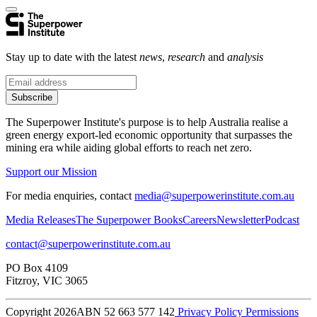
Stay up to date with the latest
news
,
research
and
analysis
Subscribe
The Superpower Institute's purpose is to help Australia realise a
green energy export-led economic opportunity that surpasses the
mining era while aiding global efforts to reach net zero.​​​​‌ ‍ ​‍​‍‌‍ ‌ ​‍‌‍‍‌‌‍‌ ‌‍‍‌‌‍ ‍​‍​‍​ ‍‍​‍​‍‌ ​ ‌‍​‌‌‍ ‍‌‍‍‌‌ ‌​‌ ‍‌​‍ ‍‌‍‍‌‌‍ ​‍​‍​‍ ​​‍​‍‌‍‍​‌ ​‍‌‍‌‌‌‍‌‍​‍​‍​ ‍‍​‍​‍‌‍‍​‌ ‌​‌ ‌​‌ ​​​ ‍‍​‍ ​‍ ‌‍ ​‌‍ ‌‍​ ‌‍​‌‌‍ ​‌‍‍​‌‍ ‌ ​ ‌ ‌​​ ‍‍​ ​ ​ ​ ​ ​ ​ ​ ​‍ ‌‍‍‌‌‍ ‍‌ ‌​‌‍‌‌‌‍ ‍‌ ‌​​‍ ‌‍‌‌‌‍‌​‌‍‍‌‌ ‌​​‍ ‌‍ ‌‌‍ ‌‍‌​‌‍‌‌​ ‌‌ ​​‌ ​‍‌‍‌‌‌ ​ ‌‍‌‌‌‍ ‍‌ ‌​‌‍​‌‌ ‌​‌‍‍‌‌‍ ‌‍ ‍​ ‍ ‌‍‍‌‌‍‌​​ ‌​ ​‍​ ‌‍​ ‌‌​ ‌‍​ ​​‌‍‌‌​ ‍​​ ​​​‍ ‌​ ‌ ​ ‌​​ ‌‍​ ‌‌​‍ ‌​ ‌​​ ‍​​ ​ ​ ‍‌​‍ ‌​ ‍​​ ‌‍​ ​‍​ ‍‌​‍ ‌​ ‌‌​ ‌‌​ ‌ ​ ​‍‌‍‌‍​ ‍​​ ​‍​ ‍‌​ ‌‌​ ‍​​ ​​‌‍‌‌​ ‍ ‌ ‌​‌ ‍‌‌ ​​‌‍‌‌​ ‌‌ ​ ‌‍‌‌‌ ‌​‌ ‌​‌‍‍‌‌‍ ‍‌‍‌ ‌ ​ ​ ‍ ‌ ​​‌‍​‌‌ ‌​‌‍‍​​ ‌‌‍‌‍‌‍ ‌‍ ‌ ‌​‌‍‌‌‌ ​‍‌‌‌​‌‍‌‌‌ ‍​‌ ‌​​ ‌‍​‍‌‍​‌‌ ​ ‌‍‌‌‌‌‌‌‌ ​‍‌‍ ​​ ‌‌‍‍​‌ ‌​‌ ‌​‌ ​​​‍‌‌​ ​ ‌​​‌​‍‌‌​ ​‍‌​‌‍​‍‌‌​ ​‍‌​‌‍‌‍ ​‌‍ ‌‍​ ‌‍​‌‌‍ ​‌‍‍​‌‍ ‌ ​ ‌ ‌​​‍‌‌​ ​ ‌​​‌​ ​ ​ ​ ​ ​ ​ ​ ​‍‌‍‌‍‍‌‌‍‌​​ ‌​ ​‍​ ‌‍​ ‌‌​ ‌‍​ ​​‌‍‌‌​ ‍​​ ​​​‍ ‌​ ‌ ​ ‌​​ ‌‍​ ‌‌​‍ ‌​ ‌​​ ‍​​ ​ ​ ‍‌​‍ ‌​ ‍​​ ‌‍​ ​‍​ ‍‌​‍ ‌​ ‌‌​ ‌‌​ ‌ ​ ​‍‌‍‌‍​ ‍​​ ​‍​ ‍‌​ ‌‌​ ‍​​ ​​‌‍‌‌​‍‌‍‌ ‌​‌ ‍‌‌ ​​‌‍‌‌​ ‌‌ ​ ‌‍‌‌‌ ‌​‌ ‌​‌‍‍‌‌‍ ‍‌‍‌ ‌ ​ ​‍‌‍‌ ​​‌‍​‌‌ ‌​‌‍‍​​ ‌‌‍‌‍‌‍ ‌‍ ‌ ‌​‌‍‌‌‌ ​‍‌‌‌​‌‍‌‌‌ ‍​‌ ‌​​‍‌‍‌ ​​‌‍‌‌‌ ​‍‌ ​ ‌ ​​‌‍‌‌‌‍​ ‌ ‌​‌‍‍‌‌ ‌‍‌‍‌‌​ ‌‌ ​​‌ ‌‌‌‍​‍‌‍ ​‌‍‍‌‌ ​ ‌‍‍​‌‍‌‌‌‍‌​​‍​‍‌ ‌
Support our Mission
For media enquiries, contact
media@superpowerinstitute.com.au
Media Releases​​​​‌ ‍ ​‍​‍‌‍ ‌ ​‍‌‍‍‌‌‍‌ ‌‍‍‌‌‍ ‍​‍​‍​ ‍‍​‍​‍‌ ​ ‌‍​‌‌‍ ‍‌‍‍‌‌ ‌​‌ ‍‌​‍ ‍‌‍‍‌‌‍ ​‍​‍​‍ ​​‍​‍‌‍‍​‌ ​‍‌‍‌‌‌‍‌‍​‍​‍​ ‍‍​‍​‍‌‍‍​‌ ‌​‌ ‌​‌ ​​​ ‍‍​‍ ​‍ ‌‍ ​‌‍ ‌‍​ ‌‍​‌‌‍ ​‌‍‍​‌‍ ‌ ​ ‌ ‌​​ ‍‍​ ​ ​ ​ ​ ​ ​ ​ ​‍ ‌‍‍‌‌‍ ‍‌ ‌​‌‍‌‌‌‍ ‍‌ ‌​​‍ ‌‍‌‌‌‍‌​‌‍‍‌‌ ‌​​‍ ‌‍ ‌‌‍ ‌‍‌​‌‍‌‌​ ‌‌ ​​‌ ​‍‌‍‌‌‌ ​ ‌‍‌‌‌‍ ‍‌ ‌​‌‍​‌‌ ‌​‌‍‍‌‌‍ ‌‍ ‍​ ‍ ‌‍‍‌‌‍‌​​ ‌​ ​‍​ ‌‍​ ‌‌​ ‌‍​ ​​‌‍‌‌​ ‍​​ ​​​‍ ‌​ ‌ ​ ‌​​ ‌‍​ ‌‌​‍ ‌​ ‌​​ ‍​​ ​ ​ ‍‌​‍ ‌​ ‍​​ ‌‍​ ​‍​ ‍‌​‍ ‌​ ‌‌​ ‌‌​ ‌ ​ ​‍‌‍‌‍​ ‍​​ ​‍​ ‍‌​ ‌‌​ ‍​​ ​​‌‍‌‌​ ‍ ‌ ‌​‌ ‍‌‌ ​​‌‍‌‌​ ‌‌ ​ ‌‍‌‌‌ ‌​‌ ‌​‌‍‍‌‌‍ ‍‌‍‌ ‌ ​ ​ ‍ ‌ ​​‌‍​‌‌ ‌​‌‍‍​​ ‌‌‍‌‍‌‍ ‌‍ ‌ ‌​‌‍‌‌‌ ​‍‌​ ‌‌‍‌‌‌‍ ‍‌ ‌‌‌​‍‌‌ ‌​‌‍‌‌‌‍ ‌‌ ​ ​‍‌‌​ ‌‌‌​​‍‌‌ ‌‍‍ ‌‍‌‌‌ ‍‌​‍‌‌​ ​ ‌​‌​​‍‌‌​ ​ ‌​‌​​‍‌‌​ ​‍​ ​‍‌‍​ ‌‍​‌​ ‌​​ ​​​ ‍‌‌‍‌​​ ​‍​ ‌‍‌‍​ ​ ‌ ‌‍‌‌​ ‌‌​‍‌‌​ ​‍​ ​‍​‍‌‌​ ‌‌‌​‌​​‍ ‍‌‍ ​‌‍​‌‌‍​‍‌‍‌‌‌‍ ​​ ‌‍​‍‌‍​‌‌ ​ ‌‍‌‌‌‌‌‌‌ ​‍‌‍ ​​ ‌‌‍‍​‌ ‌​‌ ‌​‌ ​​​‍‌‌​ ​ ‌​​‌​‍‌‌​ ​‍‌​‌‍​‍‌‌​ ​‍‌​‌‍‌‍ ​‌‍ ‌‍​ ‌‍​‌‌‍ ​‌‍‍​‌‍ ‌ ​ ‌ ‌​​‍‌‌​ ​ ‌​​‌​ ​ ​ ​ ​ ​ ​ ​ ​‍‌‍‌‍‍‌‌‍‌​​ ‌​ ​‍​ ‌‍​ ‌‌​ ‌‍​ ​​‌‍‌‌​ ‍​​ ​​​‍ ‌​ ‌ ​ ‌​​ ‌‍​ ‌‌​‍ ‌​ ‌​​ ‍​​ ​ ​ ‍‌​‍ ‌​ ‍​​ ‌‍​ ​‍​ ‍‌​‍ ‌​ ‌‌​ ‌‌​ ‌ ​ ​‍‌‍‌‍​ ‍​​ ​‍​ ‍‌​ ‌‌​ ‍​​ ​​‌‍‌‌​‍‌‍‌ ‌​‌ ‍‌‌ ​​‌‍‌‌​ ‌‌ ​ ‌‍‌‌‌ ‌​‌ ‌​‌‍‍‌‌‍ ‍‌‍‌ ‌ ​ ​‍‌‍‌ ​​‌‍​‌‌ ‌​‌‍‍​​ ‌‌‍‌‍‌‍ ‌‍ ‌ ‌​‌‍‌‌‌ ​‍‌​ ‌‌‍‌‌‌‍ ‍‌ ‌‌‌​‍‌‌ ‌​‌‍‌‌‌‍ ‌‌ ​ ​‍‌‌​ ‌‌‌​​‍‌‌ ‌‍‍ ‌‍‌‌‌ ‍‌​‍‌‌​ ​ ‌​‌​​‍‌‌​ ​ ‌​‌​​‍‌‌​ ​‍​ ​‍‌‍​ ‌‍​‌​ ‌​​ ​​​ ‍‌‌‍‌​​ ​‍​ ‌‍‌‍​ ​ ‌ ‌‍‌‌​ ‌‌​‍‌‌​ ​‍​ ​‍​‍‌‌​ ‌‌‌​‌​​‍ ‍‌‍ ​‌‍​‌‌‍​‍‌‍‌‌‌‍ ​​‍‌‍‌ ​​‌‍‌‌‌ ​‍‌ ​ ‌ ​​‌‍‌‌‌‍​ ‌ ‌​‌‍‍‌‌ ‌‍‌‍‌‌​ ‌‌ ​​‌ ‌‌‌‍​‍‌‍ ​‌‍‍‌‌ ​ ‌‍‍​‌‍‌‌‌‍‌​​‍​‍‌ ‌
The Superpower Books​​​​‌ ‍ ​‍​‍‌‍ ‌ ​‍‌‍‍‌‌‍‌ ‌‍‍‌‌‍ ‍​‍​‍​ ‍‍​‍​‍‌ ​ ‌‍​‌‌‍ ‍‌‍‍‌‌ ‌​‌ ‍‌​‍ ‍‌‍‍‌‌‍ ​‍​‍​‍ ​​‍​‍‌‍‍​‌ ​‍‌‍‌‌‌‍‌‍​‍​‍​ ‍‍​‍​‍‌‍‍​‌ ‌​‌ ‌​‌ ​​​ ‍‍​‍ ​‍ ‌‍ ​‌‍ ‌‍​ ‌‍​‌‌‍ ​‌‍‍​‌‍ ‌ ​ ‌ ‌​​ ‍‍​ ​ ​ ​ ​ ​ ​ ​ ​‍ ‌‍‍‌‌‍ ‍‌ ‌​‌‍‌‌‌‍ ‍‌ ‌​​‍ ‌‍‌‌‌‍‌​‌‍‍‌‌ ‌​​‍ ‌‍ ‌‌‍ ‌‍‌​‌‍‌‌​ ‌‌ ​​‌ ​‍‌‍‌‌‌ ​ ‌‍‌‌‌‍ ‍‌ ‌​‌‍​‌‌ ‌​‌‍‍‌‌‍ ‌‍ ‍​ ‍ ‌‍‍‌‌‍‌​​ ‌​ ​‍​ ‌‍​ ‌‌​ ‌‍​ ​​‌‍‌‌​ ‍​​ ​​​‍ ‌​ ‌ ​ ‌​​ ‌‍​ ‌‌​‍ ‌​ ‌​​ ‍​​ ​ ​ ‍‌​‍ ‌​ ‍​​ ‌‍​ ​‍​ ‍‌​‍ ‌​ ‌‌​ ‌‌​ ‌ ​ ​‍‌‍‌‍​ ‍​​ ​‍​ ‍‌​ ‌‌​ ‍​​ ​​‌‍‌‌​ ‍ ‌ ‌​‌ ‍‌‌ ​​‌‍‌‌​ ‌‌ ​ ‌‍‌‌‌ ‌​‌ ‌​‌‍‍‌‌‍ ‍‌‍‌ ‌ ​ ​ ‍ ‌ ​​‌‍​‌‌ ‌​‌‍‍​​ ‌‌‍‌‍‌‍ ‌‍ ‌ ‌​‌‍‌‌‌ ​‍‌​ ‌‌‍‌‌‌‍ ‍‌ ‌‌‌​‍‌‌ ‌​‌‍‌‌‌‍ ‌‌ ​ ​‍‌‌​ ‌‌‌​​‍‌‌ ‌‍‍ ‌‍‌‌‌ ‍‌​‍‌‌​ ​ ‌​‌​​‍‌‌​ ​ ‌​‌​​‍‌‌​ ​‍​ ​‍​ ‌‍​ ‌ ​ ‌‌​ ​​​ ​‍​ ‌​‌‍‌​​ ‍​‌‍‌‌​ ‌‌‌‍‌‌​ ‍​​‍‌‌​ ​‍​ ​‍​‍‌‌​ ‌‌‌​‌​​‍ ‍‌‍ ​‌‍​‌‌‍​‍‌‍‌‌‌‍ ​​ ‌‍​‍‌‍​‌‌ ​ ‌‍‌‌‌‌‌‌‌ ​‍‌‍ ​​ ‌‌‍‍​‌ ‌​‌ ‌​‌ ​​​‍‌‌​ ​ ‌​​‌​‍‌‌​ ​‍‌​‌‍​‍‌‌​ ​‍‌​‌‍‌‍ ​‌‍ ‌‍​ ‌‍​‌‌‍ ​‌‍‍​‌‍ ‌ ​ ‌ ‌​​‍‌‌​ ​ ‌​​‌​ ​ ​ ​ ​ ​ ​ ​ ​‍‌‍‌‍‍‌‌‍‌​​ ‌​ ​‍​ ‌‍​ ‌‌​ ‌‍​ ​​‌‍‌‌​ ‍​​ ​​​‍ ‌​ ‌ ​ ‌​​ ‌‍​ ‌‌​‍ ‌​ ‌​​ ‍​​ ​ ​ ‍‌​‍ ‌​ ‍​​ ‌‍​ ​‍​ ‍‌​‍ ‌​ ‌‌​ ‌‌​ ‌ ​ ​‍‌‍‌‍​ ‍​​ ​‍​ ‍‌​ ‌‌​ ‍​​ ​​‌‍‌‌​‍‌‍‌ ‌​‌ ‍‌‌ ​​‌‍‌‌​ ‌‌ ​ ‌‍‌‌‌ ‌​‌ ‌​‌‍‍‌‌‍ ‍‌‍‌ ‌ ​ ​‍‌‍‌ ​​‌‍​‌‌ ‌​‌‍‍​​ ‌‌‍‌‍‌‍ ‌‍ ‌ ‌​‌‍‌‌‌ ​‍‌​ ‌‌‍‌‌‌‍ ‍‌ ‌‌‌​‍‌‌ ‌​‌‍‌‌‌‍ ‌‌ ​ ​‍‌‌​ ‌‌‌​​‍‌‌ ‌‍‍ ‌‍‌‌‌ ‍‌​‍‌‌​ ​ ‌​‌​​‍‌‌​ ​ ‌​‌​​‍‌‌​ ​‍​ ​‍​ ‌‍​ ‌ ​ ‌‌​ ​​​ ​‍​ ‌​‌‍‌​​ ‍​‌‍‌‌​ ‌‌‌‍‌‌​ ‍​​‍‌‌​ ​‍​ ​‍​‍‌‌​ ‌‌‌​‌​​‍ ‍‌‍ ​‌‍​‌‌‍​‍‌‍‌‌‌‍ ​​‍‌‍‌ ​​‌‍‌‌‌ ​‍‌ ​ ‌ ​​‌‍‌‌‌‍​ ‌ ‌​‌‍‍‌‌ ‌‍‌‍‌‌​ ‌‌ ​​‌ ‌‌‌‍​‍‌‍ ​‌‍‍‌‌ ​ ‌‍‍​‌‍‌‌‌‍‌​​‍​‍‌ ‌
Careers​​​​‌ ‍ ​‍​‍‌‍ ‌ ​‍‌‍‍‌‌‍‌ ‌‍‍‌‌‍ ‍​‍​‍​ ‍‍​‍​‍‌ ​ ‌‍​‌‌‍ ‍‌‍‍‌‌ ‌​‌ ‍‌​‍ ‍‌‍‍‌‌‍ ​‍​‍​‍ ​​‍​‍‌‍‍​‌ ​‍‌‍‌‌‌‍‌‍​‍​‍​ ‍‍​‍​‍‌‍‍​‌ ‌​‌ ‌​‌ ​​​ ‍‍​‍ ​‍ ‌‍ ​‌‍ ‌‍​ ‌‍​‌‌‍ ​‌‍‍​‌‍ ‌ ​ ‌ ‌​​ ‍‍​ ​ ​ ​ ​ ​ ​ ​ ​‍ ‌‍‍‌‌‍ ‍‌ ‌​‌‍‌‌‌‍ ‍‌ ‌​​‍ ‌‍‌‌‌‍‌​‌‍‍‌‌ ‌​​‍ ‌‍ ‌‌‍ ‌‍‌​‌‍‌‌​ ‌‌ ​​‌ ​‍‌‍‌‌‌ ​ ‌‍‌‌‌‍ ‍‌ ‌​‌‍​‌‌ ‌​‌‍‍‌‌‍ ‌‍ ‍​ ‍ ‌‍‍‌‌‍‌​​ ‌​ ​‍​ ‌‍​ ‌‌​ ‌‍​ ​​‌‍‌‌​ ‍​​ ​​​‍ ‌​ ‌ ​ ‌​​ ‌‍​ ‌‌​‍ ‌​ ‌​​ ‍​​ ​ ​ ‍‌​‍ ‌​ ‍​​ ‌‍​ ​‍​ ‍‌​‍ ‌​ ‌‌​ ‌‌​ ‌ ​ ​‍‌‍‌‍​ ‍​​ ​‍​ ‍‌​ ‌‌​ ‍​​ ​​‌‍‌‌​ ‍ ‌ ‌​‌ ‍‌‌ ​​‌‍‌‌​ ‌‌ ​ ‌‍‌‌‌ ‌​‌ ‌​‌‍‍‌‌‍ ‍‌‍‌ ‌ ​ ​ ‍ ‌ ​​‌‍​‌‌ ‌​‌‍‍​​ ‌‌‍‌‍‌‍ ‌‍ ‌ ‌​‌‍‌‌‌ ​‍‌​ ‌‌‍‌‌‌‍ ‍‌ ‌‌‌​‍‌‌ ‌​‌‍‌‌‌‍ ‌‌ ​ ​‍‌‌​ ‌‌‌​​‍‌‌ ‌‍‍ ‌‍‌‌‌ ‍‌​‍‌‌​ ​ ‌​‌​​‍‌‌​ ​ ‌​‌​​‍‌‌​ ​‍​ ​‍‌‍‌‌​ ‌‌‌‍‌​​ ‌‍​ ‌ ‌‍‌​‌‍​‌​ ‌ ​ ‌ ​ ‌ ​ ​​‌‍​‌​‍‌‌​ ​‍​ ​‍​‍‌‌​ ‌‌‌​‌​​‍ ‍‌‍ ​‌‍​‌‌‍​‍‌‍‌‌‌‍ ​​ ‌‍​‍‌‍​‌‌ ​ ‌‍‌‌‌‌‌‌‌ ​‍‌‍ ​​ ‌‌‍‍​‌ ‌​‌ ‌​‌ ​​​‍‌‌​ ​ ‌​​‌​‍‌‌​ ​‍‌​‌‍​‍‌‌​ ​‍‌​‌‍‌‍ ​‌‍ ‌‍​ ‌‍​‌‌‍ ​‌‍‍​‌‍ ‌ ​ ‌ ‌​​‍‌‌​ ​ ‌​​‌​ ​ ​ ​ ​ ​ ​ ​ ​‍‌‍‌‍‍‌‌‍‌​​ ‌​ ​‍​ ‌‍​ ‌‌​ ‌‍​ ​​‌‍‌‌​ ‍​​ ​​​‍ ‌​ ‌ ​ ‌​​ ‌‍​ ‌‌​‍ ‌​ ‌​​ ‍​​ ​ ​ ‍‌​‍ ‌​ ‍​​ ‌‍​ ​‍​ ‍‌​‍ ‌​ ‌‌​ ‌‌​ ‌ ​ ​‍‌‍‌‍​ ‍​​ ​‍​ ‍‌​ ‌‌​ ‍​​ ​​‌‍‌‌​‍‌‍‌ ‌​‌ ‍‌‌ ​​‌‍‌‌​ ‌‌ ​ ‌‍‌‌‌ ‌​‌ ‌​‌‍‍‌‌‍ ‍‌‍‌ ‌ ​ ​‍‌‍‌ ​​‌‍​‌‌ ‌​‌‍‍​​ ‌‌‍‌‍‌‍ ‌‍ ‌ ‌​‌‍‌‌‌ ​‍‌​ ‌‌‍‌‌‌‍ ‍‌ ‌‌‌​‍‌‌ ‌​‌‍‌‌‌‍ ‌‌ ​ ​‍‌‌​ ‌‌‌​​‍‌‌ ‌‍‍ ‌‍‌‌‌ ‍‌​‍‌‌​ ​ ‌​‌​​‍‌‌​ ​ ‌​‌​​‍‌‌​ ​‍​ ​‍‌‍‌‌​ ‌‌‌‍‌​​ ‌‍​ ‌ ‌‍‌​‌‍​‌​ ‌ ​ ‌ ​ ‌ ​ ​​‌‍​‌​‍‌‌​ ​‍​ ​‍​‍‌‌​ ‌‌‌​‌​​‍ ‍‌‍ ​‌‍​‌‌‍​‍‌‍‌‌‌‍ ​​‍‌‍‌ ​​‌‍‌‌‌ ​‍‌ ​ ‌ ​​‌‍‌‌‌‍​ ‌ ‌​‌‍‍‌‌ ‌‍‌‍‌‌​ ‌‌ ​​‌ ‌‌‌‍​‍‌‍ ​‌‍‍‌‌ ​ ‌‍‍​‌‍‌‌‌‍‌​​‍​‍‌ ‌
Newsletter​​​​‌ ‍ ​‍​‍‌‍ ‌ ​‍‌‍‍‌‌‍‌ ‌‍‍‌‌‍ ‍​‍​‍​ ‍‍​‍​‍‌ ​ ‌‍​‌‌‍ ‍‌‍‍‌‌ ‌​‌ ‍‌​‍ ‍‌‍‍‌‌‍ ​‍​‍​‍ ​​‍​‍‌‍‍​‌ ​‍‌‍‌‌‌‍‌‍​‍​‍​ ‍‍​‍​‍‌‍‍​‌ ‌​‌ ‌​‌ ​​​ ‍‍​‍ ​‍ ‌‍ ​‌‍ ‌‍​ ‌‍​‌‌‍ ​‌‍‍​‌‍ ‌ ​ ‌ ‌​​ ‍‍​ ​ ​ ​ ​ ​ ​ ​ ​‍ ‌‍‍‌‌‍ ‍‌ ‌​‌‍‌‌‌‍ ‍‌ ‌​​‍ ‌‍‌‌‌‍‌​‌‍‍‌‌ ‌​​‍ ‌‍ ‌‌‍ ‌‍‌​‌‍‌‌​ ‌‌ ​​‌ ​‍‌‍‌‌‌ ​ ‌‍‌‌‌‍ ‍‌ ‌​‌‍​‌‌ ‌​‌‍‍‌‌‍ ‌‍ ‍​ ‍ ‌‍‍‌‌‍‌​​ ‌​ ​‍​ ‌‍​ ‌‌​ ‌‍​ ​​‌‍‌‌​ ‍​​ ​​​‍ ‌​ ‌ ​ ‌​​ ‌‍​ ‌‌​‍ ‌​ ‌​​ ‍​​ ​ ​ ‍‌​‍ ‌​ ‍​​ ‌‍​ ​‍​ ‍‌​‍ ‌​ ‌‌​ ‌‌​ ‌ ​ ​‍‌‍‌‍​ ‍​​ ​‍​ ‍‌​ ‌‌​ ‍​​ ​​‌‍‌‌​ ‍ ‌ ‌​‌ ‍‌‌ ​​‌‍‌‌​ ‌‌ ​ ‌‍‌‌‌ ‌​‌ ‌​‌‍‍‌‌‍ ‍‌‍‌ ‌ ​ ​ ‍ ‌ ​​‌‍​‌‌ ‌​‌‍‍​​ ‌‌‍‌‍‌‍ ‌‍ ‌ ‌​‌‍‌‌‌ ​‍‌​ ‌‌‍‌‌‌‍ ‍‌ ‌‌‌​‍‌‌ ‌​‌‍‌‌‌‍ ‌‌ ​ ​‍‌‌​ ‌‌‌​​‍‌‌ ‌‍‍ ‌‍‌‌‌ ‍‌​‍‌‌​ ​ ‌​‌​​‍‌‌​ ​ ‌​‌​​‍‌‌​ ​‍​ ​‍​ ​‍‌‍​‍​ ​​​ ​ ​ ‍‌​ ​‍‌‍​‌​ ‍​‌‍​‌​ ‌ ​ ​​‌‍‌‍​‍‌‌​ ​‍​ ​‍​‍‌‌​ ‌‌‌​‌​​‍ ‍‌‍ ​‌‍​‌‌‍​‍‌‍‌‌‌‍ ​​ ‌‍​‍‌‍​‌‌ ​ ‌‍‌‌‌‌‌‌‌ ​‍‌‍ ​​ ‌‌‍‍​‌ ‌​‌ ‌​‌ ​​​‍‌‌​ ​ ‌​​‌​‍‌‌​ ​‍‌​‌‍​‍‌‌​ ​‍‌​‌‍‌‍ ​‌‍ ‌‍​ ‌‍​‌‌‍ ​‌‍‍​‌‍ ‌ ​ ‌ ‌​​‍‌‌​ ​ ‌​​‌​ ​ ​ ​ ​ ​ ​ ​ ​‍‌‍‌‍‍‌‌‍‌​​ ‌​ ​‍​ ‌‍​ ‌‌​ ‌‍​ ​​‌‍‌‌​ ‍​​ ​​​‍ ‌​ ‌ ​ ‌​​ ‌‍​ ‌‌​‍ ‌​ ‌​​ ‍​​ ​ ​ ‍‌​‍ ‌​ ‍​​ ‌‍​ ​‍​ ‍‌​‍ ‌​ ‌‌​ ‌‌​ ‌ ​ ​‍‌‍‌‍​ ‍​​ ​‍​ ‍‌​ ‌‌​ ‍​​ ​​‌‍‌‌​‍‌‍‌ ‌​‌ ‍‌‌ ​​‌‍‌‌​ ‌‌ ​ ‌‍‌‌‌ ‌​‌ ‌​‌‍‍‌‌‍ ‍‌‍‌ ‌ ​ ​‍‌‍‌ ​​‌‍​‌‌ ‌​‌‍‍​​ ‌‌‍‌‍‌‍ ‌‍ ‌ ‌​‌‍‌‌‌ ​‍‌​ ‌‌‍‌‌‌‍ ‍‌ ‌‌‌​‍‌‌ ‌​‌‍‌‌‌‍ ‌‌ ​ ​‍‌‌​ ‌‌‌​​‍‌‌ ‌‍‍ ‌‍‌‌‌ ‍‌​‍‌‌​ ​ ‌​‌​​‍‌‌​ ​ ‌​‌​​‍‌‌​ ​‍​ ​‍​ ​‍‌‍​‍​ ​​​ ​ ​ ‍‌​ ​‍‌‍​‌​ ‍​‌‍​‌​ ‌ ​ ​​‌‍‌‍​‍‌‌​ ​‍​ ​‍​‍‌‌​ ‌‌‌​‌​​‍ ‍‌‍ ​‌‍​‌‌‍​‍‌‍‌‌‌‍ ​​‍‌‍‌ ​​‌‍‌‌‌ ​‍‌ ​ ‌ ​​‌‍‌‌‌‍​ ‌ ‌​‌‍‍‌‌ ‌‍‌‍‌‌​ ‌‌ ​​‌ ‌‌‌‍​‍‌‍ ​‌‍‍‌‌ ​ ‌‍‍​‌‍‌‌‌‍‌​​‍​‍‌ ‌
Podcast​​​​‌ ‍ ​‍​‍‌‍ ‌ ​‍‌‍‍‌‌‍‌ ‌‍‍‌‌‍ ‍​‍​‍​ ‍‍​‍​‍‌ ​ ‌‍​‌‌‍ ‍‌‍‍‌‌ ‌​‌ ‍‌​‍ ‍‌‍‍‌‌‍ ​‍​‍​‍ ​​‍​‍‌‍‍​‌ ​‍‌‍‌‌‌‍‌‍​‍​‍​ ‍‍​‍​‍‌‍‍​‌ ‌​‌ ‌​‌ ​​​ ‍‍​‍ ​‍ ‌‍ ​‌‍ ‌‍​ ‌‍​‌‌‍ ​‌‍‍​‌‍ ‌ ​ ‌ ‌​​ ‍‍​ ​ ​ ​ ​ ​ ​ ​ ​‍ ‌‍‍‌‌‍ ‍‌ ‌​‌‍‌‌‌‍ ‍‌ ‌​​‍ ‌‍‌‌‌‍‌​‌‍‍‌‌ ‌​​‍ ‌‍ ‌‌‍ ‌‍‌​‌‍‌‌​ ‌‌ ​​‌ ​‍‌‍‌‌‌ ​ ‌‍‌‌‌‍ ‍‌ ‌​‌‍​‌‌ ‌​‌‍‍‌‌‍ ‌‍ ‍​ ‍ ‌‍‍‌‌‍‌​​ ‌​ ​‍​ ‌‍​ ‌‌​ ‌‍​ ​​‌‍‌‌​ ‍​​ ​​​‍ ‌​ ‌ ​ ‌​​ ‌‍​ ‌‌​‍ ‌​ ‌​​ ‍​​ ​ ​ ‍‌​‍ ‌​ ‍​​ ‌‍​ ​‍​ ‍‌​‍ ‌​ ‌‌​ ‌‌​ ‌ ​ ​‍‌‍‌‍​ ‍​​ ​‍​ ‍‌​ ‌‌​ ‍​​ ​​‌‍‌‌​ ‍ ‌ ‌​‌ ‍‌‌ ​​‌‍‌‌​ ‌‌ ​ ‌‍‌‌‌ ‌​‌ ‌​‌‍‍‌‌‍ ‍‌‍‌ ‌ ​ ​ ‍ ‌ ​​‌‍​‌‌ ‌​‌‍‍​​ ‌‌‍‌‍‌‍ ‌‍ ‌ ‌​‌‍‌‌‌ ​‍‌​ ‌‌‍‌‌‌‍ ‍‌ ‌‌‌​‍‌‌ ‌​‌‍‌‌‌‍ ‌‌ ​ ​‍‌‌​ ‌‌‌​​‍‌‌ ‌‍‍ ‌‍‌‌‌ ‍‌​‍‌‌​ ​ ‌​‌​​‍‌‌​ ​ ‌​‌​​‍‌‌​ ​‍​ ​‍​ ‌‍‌‍‌‌​ ‍​​ ​ ​ ​​​ ‍‌​ ‌​​ ​​​ ​‍‌‍‌‍‌‍​ ​ ​‍​‍‌‌​ ​‍​ ​‍​‍‌‌​ ‌‌‌​‌​​‍ ‍‌‍ ​‌‍​‌‌‍​‍‌‍‌‌‌‍ ​​ ‌‍​‍‌‍​‌‌ ​ ‌‍‌‌‌‌‌‌‌ ​‍‌‍ ​​ ‌‌‍‍​‌ ‌​‌ ‌​‌ ​​​‍‌‌​ ​ ‌​​‌​‍‌‌​ ​‍‌​‌‍​‍‌‌​ ​‍‌​‌‍‌‍ ​‌‍ ‌‍​ ‌‍​‌‌‍ ​‌‍‍​‌‍ ‌ ​ ‌ ‌​​‍‌‌​ ​ ‌​​‌​ ​ ​ ​ ​ ​ ​ ​ ​‍‌‍‌‍‍‌‌‍‌​​ ‌​ ​‍​ ‌‍​ ‌‌​ ‌‍​ ​​‌‍‌‌​ ‍​​ ​​​‍ ‌​ ‌ ​ ‌​​ ‌‍​ ‌‌​‍ ‌​ ‌​​ ‍​​ ​ ​ ‍‌​‍ ‌​ ‍​​ ‌‍​ ​‍​ ‍‌​‍ ‌​ ‌‌​ ‌‌​ ‌ ​ ​‍‌‍‌‍​ ‍​​ ​‍​ ‍‌​ ‌‌​ ‍​​ ​​‌‍‌‌​‍‌‍‌ ‌​‌ ‍‌‌ ​​‌‍‌‌​ ‌‌ ​ ‌‍‌‌‌ ‌​‌ ‌​‌‍‍‌‌‍ ‍‌‍‌ ‌ ​ ​‍‌‍‌ ​​‌‍​‌‌ ‌​‌‍‍​​ ‌‌‍‌‍‌‍ ‌‍ ‌ ‌​‌‍‌‌‌ ​‍‌​ ‌‌‍‌‌‌‍ ‍‌ ‌‌‌​‍‌‌ ‌​‌‍‌‌‌‍ ‌‌ ​ ​‍‌‌​ ‌‌‌​​‍‌‌ ‌‍‍ ‌‍‌‌‌ ‍‌​‍‌‌​ ​ ‌​‌​​‍‌‌​ ​ ‌​‌​​‍‌‌​ ​‍​ ​‍​ ‌‍‌‍‌‌​ ‍​​ ​ ​ ​​​ ‍‌​ ‌​​ ​​​ ​‍‌‍‌‍‌‍​ ​ ​‍​‍‌‌​ ​‍​ ​‍​‍‌‌​ ‌‌‌​‌​​‍ ‍‌‍ ​‌‍​‌‌‍​‍‌‍‌‌‌‍ ​​‍‌‍‌ ​​‌‍‌‌‌ ​‍‌ ​ ‌ ​​‌‍‌‌‌‍​ ‌ ‌​‌‍‍‌‌ ‌‍‌‍‌‌​ ‌‌ ​​‌ ‌‌‌‍​‍‌‍ ​‌‍‍‌‌ ​ ‌‍‍​‌‍‌‌‌‍‌​​‍​‍‌ ‌
contact@superpowerinstitute.com.au
PO Box 4109
Fitzroy, VIC 3065
Copyright 2026
ABN 52 663 577 142
Privacy Policy
Permissions