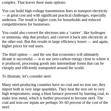
complex. That leaves three main options:​​​​‌ ‍ ​‍​‍‌‍ ‌ ​‍‌‍‍‌‌‍‌ ‌‍‍‌‌‍ ‍​‍​‍​ ‍‍​‍​‍‌ ​ ‌‍​‌‌‍ ‍‌‍‍‌‌ ‌​‌ ‍‌​‍ ‍‌‍‍‌‌‍ ​‍​‍​‍ ​​‍​‍‌‍‍​‌ ​‍‌‍‌‌‌‍‌‍​‍​‍​ ‍‍​‍​‍‌‍‍​‌ ‌​‌ ‌​‌ ​​​ ‍‍​‍ ​‍ ‌‍ ​‌‍ ‌‍​ ‌‍​‌‌‍ ​‌‍‍​‌‍ ‌ ​ ‌ ‌​​ ‍‍​ ​ ​ ​ ​ ​ ​ ​ ​‍ ‌‍‍‌‌‍ ‍‌ ‌​‌‍‌‌‌‍ ‍‌ ‌​​‍ ‌‍‌‌‌‍‌​‌‍‍‌‌ ‌​​‍ ‌‍ ‌‌‍ ‌‍‌​‌‍‌‌​ ‌‌ ​​‌ ​‍‌‍‌‌‌ ​ ‌‍‌‌‌‍ ‍‌ ‌​‌‍​‌‌ ‌​‌‍‍‌‌‍ ‌‍ ‍​ ‍ ‌‍‍‌‌‍‌​​ ‌‌‍‌‌​ ‌‌‌‍‌‍‌‍‌​‌‍​‍‌‍​‌​ ‌‌​ ‍‌​‍ ‌​ ​‍‌‍​‍​ ​​​ ​​​‍ ‌​ ‌​‌‍‌‍​ ‌‍‌‍‌​​‍ ‌‌‍​‌‌‍​‍‌‍​ ​ ​‍​‍ ‌​ ​‍‌‍‌​​ ​‌‌‍​‌​ ​‍​ ​‌​ ​​​ ‌ ​ ‌‍‌‍‌‍‌‍​‌​ ​‍​ ‍ ‌ ‌​‌ ‍‌‌ ​​‌‍‌‌​ ‌‌‍ ‍‌‍‌‌‌ ‌ ‌ ​ ​ ‍ ‌ ​​‌‍​‌‌ ‌​‌‍‍​​ ‌‌‍​ ‌‍ ‌‍ ‍‌ ‌​‌‍‌‌‌‍ ‍‌ ‌​​‍‌‌​ ‌‌‌​​‍‌‌ ‌‍‍ ‌‍‌‌‌ ‍‌​‍‌‌​ ​ ‌​‌​​‍‌‌​ ​ ‌​‌​​‍‌‌​ ​‍​ ​‍​ ​‌​ ‍‌‌‍‌​​ ​‍​ ‌ ​ ‍‌‌‍​‌‌‍​ ‌‍‌​‌‍​‌‌‍‌​​ ​​​‍‌‌​ ​‍​ ​‍​‍‌‌​ ‌‌‌​‌​​‍ ‍‌‍​ ‌‍‍​‌‍‍‌‌‍ ​‌‍‌​‌ ​‍‌‍‌‌‌‍ ‍​‍‌‌​ ‌‌‌​​‍‌‌ ‌‍‍ ‌‍‌‌‌ ‍‌​‍‌‌​ ​ ‌​‌​​‍‌‌​ ​ ‌​‌​​‍‌‌​ ​‍​ ​‍​ ‍​​ ‌‍‌‍‌‌‌‍​ ‌‍​‍​ ​​‌‍​‌‌‍​‍‌‍​ ‌‍​ ​ ‌‌‌‍‌‍​‍‌‌​ ​‍​ ​‍​‍‌‌​ ‌‌‌​‌​​‍ ‍‌ ‌​‌‍‌‌‌ ‍​‌ ‌​​ ‌‍​‍‌‍​‌‌ ​ ‌‍‌‌‌‌‌‌‌ ​‍‌‍ ​​ ‌‌‍‍​‌ ‌​‌ ‌​‌ ​​​‍‌‌​ ​ ‌​​‌​‍‌‌​ ​‍‌​‌‍​‍‌‌​ ​‍‌​‌‍‌‍ ​‌‍ ‌‍​ ‌‍​‌‌‍ ​‌‍‍​‌‍ ‌ ​ ‌ ‌​​‍‌‌​ ​ ‌​​‌​ ​ ​ ​ ​ ​ ​ ​ ​‍‌‍‌‍‍‌‌‍‌​​ ‌‌‍‌‌​ ‌‌‌‍‌‍‌‍‌​‌‍​‍‌‍​‌​ ‌‌​ ‍‌​‍ ‌​ ​‍‌‍​‍​ ​​​ ​​​‍ ‌​ ‌​‌‍‌‍​ ‌‍‌‍‌​​‍ ‌‌‍​‌‌‍​‍‌‍​ ​ ​‍​‍ ‌​ ​‍‌‍‌​​ ​‌‌‍​‌​ ​‍​ ​‌​ ​​​ ‌ ​ ‌‍‌‍‌‍‌‍​‌​ ​‍​‍‌‍‌ ‌​‌ ‍‌‌ ​​‌‍‌‌​ ‌‌‍ ‍‌‍‌‌‌ ‌ ‌ ​ ​‍‌‍‌ ​​‌‍​‌‌ ‌​‌‍‍​​ ‌‌‍​ ‌‍ ‌‍ ‍‌ ‌​‌‍‌‌‌‍ ‍‌ ‌​​‍‌‌​ ‌‌‌​​‍‌‌ ‌‍‍ ‌‍‌‌‌ ‍‌​‍‌‌​ ​ ‌​‌​​‍‌‌​ ​ ‌​‌​​‍‌‌​ ​‍​ ​‍​ ​‌​ ‍‌‌‍‌​​ ​‍​ ‌ ​ ‍‌‌‍​‌‌‍​ ‌‍‌​‌‍​‌‌‍‌​​ ​​​‍‌‌​ ​‍​ ​‍​‍‌‌​ ‌‌‌​‌​​‍ ‍‌‍​ ‌‍‍​‌‍‍‌‌‍ ​‌‍‌​‌ ​‍‌‍‌‌‌‍ ‍​‍‌‌​ ‌‌‌​​‍‌‌ ‌‍‍ ‌‍‌‌‌ ‍‌​‍‌‌​ ​ ‌​‌​​‍‌‌​ ​ ‌​‌​​‍‌‌​ ​‍​ ​‍​ ‍​​ ‌‍‌‍‌‌‌‍​ ‌‍​‍​ ​​‌‍​‌‌‍​‍‌‍​ ‌‍​ ​ ‌‌‌‍‌‍​‍‌‌​ ​‍​ ​‍​‍‌‌​ ‌‌‌​‌​​‍ ‍‌ ‌​‌‍‌‌‌ ‍​‌ ‌​​‍‌‍‌ ​​‌‍‌‌‌ ​‍‌ ​ ‌ ​​‌‍‌‌‌‍​ ‌ ‌​‌‍‍‌‌ ‌‍‌‍‌‌​ ‌‌ ​​‌ ‌‌‌‍​‍‌‍ ​‌‍‍‌‌ ​ ‌‍‍​‌‍‌‌‌‍‌​​‍​‍‌ ‌
You can build high-voltage transmission lines to transport electricity
— at great cost and with significant practical challenges, especially
undersea. The result is higher costs for households and reduced
competitiveness for businesses.​​​​‌ ‍ ​‍​‍‌‍ ‌ ​‍‌‍‍‌‌‍‌ ‌‍‍‌‌‍ ‍​‍​‍​ ‍‍​‍​‍‌ ​ ‌‍​‌‌‍ ‍‌‍‍‌‌ ‌​‌ ‍‌​‍ ‍‌‍‍‌‌‍ ​‍​‍​‍ ​​‍​‍‌‍‍​‌ ​‍‌‍‌‌‌‍‌‍​‍​‍​ ‍‍​‍​‍‌‍‍​‌ ‌​‌ ‌​‌ ​​​ ‍‍​‍ ​‍ ‌‍ ​‌‍ ‌‍​ ‌‍​‌‌‍ ​‌‍‍​‌‍ ‌ ​ ‌ ‌​​ ‍‍​ ​ ​ ​ ​ ​ ​ ​ ​‍ ‌‍‍‌‌‍ ‍‌ ‌​‌‍‌‌‌‍ ‍‌ ‌​​‍ ‌‍‌‌‌‍‌​‌‍‍‌‌ ‌​​‍ ‌‍ ‌‌‍ ‌‍‌​‌‍‌‌​ ‌‌ ​​‌ ​‍‌‍‌‌‌ ​ ‌‍‌‌‌‍ ‍‌ ‌​‌‍​‌‌ ‌​‌‍‍‌‌‍ ‌‍ ‍​ ‍ ‌‍‍‌‌‍‌​​ ‌‌‍‌‌​ ‌‌‌‍‌‍‌‍‌​‌‍​‍‌‍​‌​ ‌‌​ ‍‌​‍ ‌​ ​‍‌‍​‍​ ​​​ ​​​‍ ‌​ ‌​‌‍‌‍​ ‌‍‌‍‌​​‍ ‌‌‍​‌‌‍​‍‌‍​ ​ ​‍​‍ ‌​ ​‍‌‍‌​​ ​‌‌‍​‌​ ​‍​ ​‌​ ​​​ ‌ ​ ‌‍‌‍‌‍‌‍​‌​ ​‍​ ‍ ‌ ‌​‌ ‍‌‌ ​​‌‍‌‌​ ‌‌‍ ‍‌‍‌‌‌ ‌ ‌ ​ ​ ‍ ‌ ​​‌‍​‌‌ ‌​‌‍‍​​ ‌‌‍​ ‌‍ ‌‍ ‍‌ ‌​‌‍‌‌‌‍ ‍‌ ‌​​‍‌‌​ ‌‌‌​​‍‌‌ ‌‍‍ ‌‍‌‌‌ ‍‌​‍‌‌​ ​ ‌​‌​​‍‌‌​ ​ ‌​‌​​‍‌‌​ ​‍​ ​‍​ ​ ​ ‌​​ ​‍​ ‌ ​ ‍‌​ ​ ‌‍‌‍​ ‍‌‌‍​‌​ ‌‍‌‍‌‌‌‍​‌​‍‌‌​ ​‍​ ​‍​‍‌‌​ ‌‌‌​‌​​‍ ‍‌‍​ ‌‍‍​‌‍‍‌‌‍ ​‌‍‌​‌ ​‍‌‍‌‌‌‍ ‍​‍‌‌​ ‌‌‌​​‍‌‌ ‌‍‍ ‌‍‌‌‌ ‍‌​‍‌‌​ ​ ‌​‌​​‍‌‌​ ​ ‌​‌​​‍‌‌​ ​‍​ ​‍​ ​​‌‍‌‌​ ‌‍​ ‍​‌‍​ ​ ​‌​ ‌​​ ‌‍​ ​‌​ ​​​ ​​​ ‌ ​‍‌‌​ ​‍​ ​‍​‍‌‌​ ‌‌‌​‌​​‍ ‍‌ ‌​‌‍‌‌‌ ‍​‌ ‌​​ ‌‍​‍‌‍​‌‌ ​ ‌‍‌‌‌‌‌‌‌ ​‍‌‍ ​​ ‌‌‍‍​‌ ‌​‌ ‌​‌ ​​​‍‌‌​ ​ ‌​​‌​‍‌‌​ ​‍‌​‌‍​‍‌‌​ ​‍‌​‌‍‌‍ ​‌‍ ‌‍​ ‌‍​‌‌‍ ​‌‍‍​‌‍ ‌ ​ ‌ ‌​​‍‌‌​ ​ ‌​​‌​ ​ ​ ​ ​ ​ ​ ​ ​‍‌‍‌‍‍‌‌‍‌​​ ‌‌‍‌‌​ ‌‌‌‍‌‍‌‍‌​‌‍​‍‌‍​‌​ ‌‌​ ‍‌​‍ ‌​ ​‍‌‍​‍​ ​​​ ​​​‍ ‌​ ‌​‌‍‌‍​ ‌‍‌‍‌​​‍ ‌‌‍​‌‌‍​‍‌‍​ ​ ​‍​‍ ‌​ ​‍‌‍‌​​ ​‌‌‍​‌​ ​‍​ ​‌​ ​​​ ‌ ​ ‌‍‌‍‌‍‌‍​‌​ ​‍​‍‌‍‌ ‌​‌ ‍‌‌ ​​‌‍‌‌​ ‌‌‍ ‍‌‍‌‌‌ ‌ ‌ ​ ​‍‌‍‌ ​​‌‍​‌‌ ‌​‌‍‍​​ ‌‌‍​ ‌‍ ‌‍ ‍‌ ‌​‌‍‌‌‌‍ ‍‌ ‌​​‍‌‌​ ‌‌‌​​‍‌‌ ‌‍‍ ‌‍‌‌‌ ‍‌​‍‌‌​ ​ ‌​‌​​‍‌‌​ ​ ‌​‌​​‍‌‌​ ​‍​ ​‍​ ​ ​ ‌​​ ​‍​ ‌ ​ ‍‌​ ​ ‌‍‌‍​ ‍‌‌‍​‌​ ‌‍‌‍‌‌‌‍​‌​‍‌‌​ ​‍​ ​‍​‍‌‌​ ‌‌‌​‌​​‍ ‍‌‍​ ‌‍‍​‌‍‍‌‌‍ ​‌‍‌​‌ ​‍‌‍‌‌‌‍ ‍​‍‌‌​ ‌‌‌​​‍‌‌ ‌‍‍ ‌‍‌‌‌ ‍‌​‍‌‌​ ​ ‌​‌​​‍‌‌​ ​ ‌​‌​​‍‌‌​ ​‍​ ​‍​ ​​‌‍‌‌​ ‌‍​ ‍​‌‍​ ​ ​‌​ ‌​​ ‌‍​ ​‌​ ​​​ ​​​ ‌ ​‍‌‌​ ​‍​ ​‍​‍‌‌​ ‌‌‌​‌​​‍ ‍‌ ‌​‌‍‌‌‌ ‍​‌ ‌​​‍‌‍‌ ​​‌‍‌‌‌ ​‍‌ ​ ‌ ​​‌‍‌‌‌‍​ ‌ ‌​‌‍‍‌‌ ‌‍‌‍‌‌​ ‌‌ ​​‌ ‌‌‌‍​‍‌‍ ​‌‍‍‌‌ ​ ‌‍‍​‌‍‌‌‌‍‌​​‍​‍‌ ‌
You could also convert the electrons into a ‘carrier’, like hydrogen
or ammonia, ship that product, and convert it back into electricity at
the other end. But this results in large efficiency losses — and again,
higher prices for end users.​​​​‌ ‍ ​‍​‍‌‍ ‌ ​‍‌‍‍‌‌‍‌ ‌‍‍‌‌‍ ‍​‍​‍​ ‍‍​‍​‍‌ ​ ‌‍​‌‌‍ ‍‌‍‍‌‌ ‌​‌ ‍‌​‍ ‍‌‍‍‌‌‍ ​‍​‍​‍ ​​‍​‍‌‍‍​‌ ​‍‌‍‌‌‌‍‌‍​‍​‍​ ‍‍​‍​‍‌‍‍​‌ ‌​‌ ‌​‌ ​​​ ‍‍​‍ ​‍ ‌‍ ​‌‍ ‌‍​ ‌‍​‌‌‍ ​‌‍‍​‌‍ ‌ ​ ‌ ‌​​ ‍‍​ ​ ​ ​ ​ ​ ​ ​ ​‍ ‌‍‍‌‌‍ ‍‌ ‌​‌‍‌‌‌‍ ‍‌ ‌​​‍ ‌‍‌‌‌‍‌​‌‍‍‌‌ ‌​​‍ ‌‍ ‌‌‍ ‌‍‌​‌‍‌‌​ ‌‌ ​​‌ ​‍‌‍‌‌‌ ​ ‌‍‌‌‌‍ ‍‌ ‌​‌‍​‌‌ ‌​‌‍‍‌‌‍ ‌‍ ‍​ ‍ ‌‍‍‌‌‍‌​​ ‌‌‍‌‌​ ‌‌‌‍‌‍‌‍‌​‌‍​‍‌‍​‌​ ‌‌​ ‍‌​‍ ‌​ ​‍‌‍​‍​ ​​​ ​​​‍ ‌​ ‌​‌‍‌‍​ ‌‍‌‍‌​​‍ ‌‌‍​‌‌‍​‍‌‍​ ​ ​‍​‍ ‌​ ​‍‌‍‌​​ ​‌‌‍​‌​ ​‍​ ​‌​ ​​​ ‌ ​ ‌‍‌‍‌‍‌‍​‌​ ​‍​ ‍ ‌ ‌​‌ ‍‌‌ ​​‌‍‌‌​ ‌‌‍ ‍‌‍‌‌‌ ‌ ‌ ​ ​ ‍ ‌ ​​‌‍​‌‌ ‌​‌‍‍​​ ‌‌‍​ ‌‍ ‌‍ ‍‌ ‌​‌‍‌‌‌‍ ‍‌ ‌​​‍‌‌​ ‌‌‌​​‍‌‌ ‌‍‍ ‌‍‌‌‌ ‍‌​‍‌‌​ ​ ‌​‌​​‍‌‌​ ​ ‌​‌​​‍‌‌​ ​‍​ ​‍‌‍‌‌‌‍​ ‌‍‌‌​ ‌‌‌‍‌‍‌‍‌​‌‍‌​‌‍​‌​ ‍​​ ​‌​ ‌ ‌‍​‍​‍‌‌​ ​‍​ ​‍​‍‌‌​ ‌‌‌​‌​​‍ ‍‌‍​ ‌‍‍​‌‍‍‌‌‍ ​‌‍‌​‌ ​‍‌‍‌‌‌‍ ‍​‍‌‌​ ‌‌‌​​‍‌‌ ‌‍‍ ‌‍‌‌‌ ‍‌​‍‌‌​ ​ ‌​‌​​‍‌‌​ ​ ‌​‌​​‍‌‌​ ​‍​ ​‍‌‍​ ​ ​ ‌‍​‍​ ​‌‌‍‌​​ ​​‌‍​‍​ ‍‌​ ​‌‌‍‌​​ ‍‌​ ​​​‍‌‌​ ​‍​ ​‍​‍‌‌​ ‌‌‌​‌​​‍ ‍‌ ‌​‌‍‌‌‌ ‍​‌ ‌​​ ‌‍​‍‌‍​‌‌ ​ ‌‍‌‌‌‌‌‌‌ ​‍‌‍ ​​ ‌‌‍‍​‌ ‌​‌ ‌​‌ ​​​‍‌‌​ ​ ‌​​‌​‍‌‌​ ​‍‌​‌‍​‍‌‌​ ​‍‌​‌‍‌‍ ​‌‍ ‌‍​ ‌‍​‌‌‍ ​‌‍‍​‌‍ ‌ ​ ‌ ‌​​‍‌‌​ ​ ‌​​‌​ ​ ​ ​ ​ ​ ​ ​ ​‍‌‍‌‍‍‌‌‍‌​​ ‌‌‍‌‌​ ‌‌‌‍‌‍‌‍‌​‌‍​‍‌‍​‌​ ‌‌​ ‍‌​‍ ‌​ ​‍‌‍​‍​ ​​​ ​​​‍ ‌​ ‌​‌‍‌‍​ ‌‍‌‍‌​​‍ ‌‌‍​‌‌‍​‍‌‍​ ​ ​‍​‍ ‌​ ​‍‌‍‌​​ ​‌‌‍​‌​ ​‍​ ​‌​ ​​​ ‌ ​ ‌‍‌‍‌‍‌‍​‌​ ​‍​‍‌‍‌ ‌​‌ ‍‌‌ ​​‌‍‌‌​ ‌‌‍ ‍‌‍‌‌‌ ‌ ‌ ​ ​‍‌‍‌ ​​‌‍​‌‌ ‌​‌‍‍​​ ‌‌‍​ ‌‍ ‌‍ ‍‌ ‌​‌‍‌‌‌‍ ‍‌ ‌​​‍‌‌​ ‌‌‌​​‍‌‌ ‌‍‍ ‌‍‌‌‌ ‍‌​‍‌‌​ ​ ‌​‌​​‍‌‌​ ​ ‌​‌​​‍‌‌​ ​‍​ ​‍‌‍‌‌‌‍​ ‌‍‌‌​ ‌‌‌‍‌‍‌‍‌​‌‍‌​‌‍​‌​ ‍​​ ​‌​ ‌ ‌‍​‍​‍‌‌​ ​‍​ ​‍​‍‌‌​ ‌‌‌​‌​​‍ ‍‌‍​ ‌‍‍​‌‍‍‌‌‍ ​‌‍‌​‌ ​‍‌‍‌‌‌‍ ‍​‍‌‌​ ‌‌‌​​‍‌‌ ‌‍‍ ‌‍‌‌‌ ‍‌​‍‌‌​ ​ ‌​‌​​‍‌‌​ ​ ‌​‌​​‍‌‌​ ​‍​ ​‍‌‍​ ​ ​ ‌‍​‍​ ​‌‌‍‌​​ ​​‌‍​‍​ ‍‌​ ​‌‌‍‌​​ ‍‌​ ​​​‍‌‌​ ​‍​ ​‍​‍‌‌​ ‌‌‌​‌​​‍ ‍‌ ‌​‌‍‌‌‌ ‍​‌ ‌​​‍‌‍‌ ​​‌‍‌‌‌ ​‍‌ ​ ‌ ​​‌‍‌‌‌‍​ ‌ ‌​‌‍‍‌‌ ‌‍‌‍‌‌​ ‌‌ ​​‌ ‌‌‌‍​‍‌‍ ​‌‍‍‌‌ ​ ‌‍‍​‌‍‌‌‌‍‌​​‍​‍‌ ‌
The third option — and the one that economics will ultimately
dictate is successful — is to use zero-carbon energy close to where it
is produced, processing goods into intermediate forms that can be
cheaply and efficiently transported around the world.​​​​‌ ‍ ​‍​‍‌‍ ‌ ​‍‌‍‍‌‌‍‌ ‌‍‍‌‌‍ ‍​‍​‍​ ‍‍​‍​‍‌ ​ ‌‍​‌‌‍ ‍‌‍‍‌‌ ‌​‌ ‍‌​‍ ‍‌‍‍‌‌‍ ​‍​‍​‍ ​​‍​‍‌‍‍​‌ ​‍‌‍‌‌‌‍‌‍​‍​‍​ ‍‍​‍​‍‌‍‍​‌ ‌​‌ ‌​‌ ​​​ ‍‍​‍ ​‍ ‌‍ ​‌‍ ‌‍​ ‌‍​‌‌‍ ​‌‍‍​‌‍ ‌ ​ ‌ ‌​​ ‍‍​ ​ ​ ​ ​ ​ ​ ​ ​‍ ‌‍‍‌‌‍ ‍‌ ‌​‌‍‌‌‌‍ ‍‌ ‌​​‍ ‌‍‌‌‌‍‌​‌‍‍‌‌ ‌​​‍ ‌‍ ‌‌‍ ‌‍‌​‌‍‌‌​ ‌‌ ​​‌ ​‍‌‍‌‌‌ ​ ‌‍‌‌‌‍ ‍‌ ‌​‌‍​‌‌ ‌​‌‍‍‌‌‍ ‌‍ ‍​ ‍ ‌‍‍‌‌‍‌​​ ‌‌‍‌‌​ ‌‌‌‍‌‍‌‍‌​‌‍​‍‌‍​‌​ ‌‌​ ‍‌​‍ ‌​ ​‍‌‍​‍​ ​​​ ​​​‍ ‌​ ‌​‌‍‌‍​ ‌‍‌‍‌​​‍ ‌‌‍​‌‌‍​‍‌‍​ ​ ​‍​‍ ‌​ ​‍‌‍‌​​ ​‌‌‍​‌​ ​‍​ ​‌​ ​​​ ‌ ​ ‌‍‌‍‌‍‌‍​‌​ ​‍​ ‍ ‌ ‌​‌ ‍‌‌ ​​‌‍‌‌​ ‌‌‍ ‍‌‍‌‌‌ ‌ ‌ ​ ​ ‍ ‌ ​​‌‍​‌‌ ‌​‌‍‍​​ ‌‌‍​ ‌‍ ‌‍ ‍‌ ‌​‌‍‌‌‌‍ ‍‌ ‌​​‍‌‌​ ‌‌‌​​‍‌‌ ‌‍‍ ‌‍‌‌‌ ‍‌​‍‌‌​ ​ ‌​‌​​‍‌‌​ ​ ‌​‌​​‍‌‌​ ​‍​ ​‍​ ‌‍‌‍​‍‌‍‌​​ ‌‌​ ​‌​ ​​​ ​‍​ ‍‌​ ​‍​ ​‌‌‍‌‌‌‍‌‌​‍‌‌​ ​‍​ ​‍​‍‌‌​ ‌‌‌​‌​​‍ ‍‌‍​ ‌‍‍​‌‍‍‌‌‍ ​‌‍‌​‌ ​‍‌‍‌‌‌‍ ‍​‍‌‌​ ‌‌‌​​‍‌‌ ‌‍‍ ‌‍‌‌‌ ‍‌​‍‌‌​ ​ ‌​‌​​‍‌‌​ ​ ‌​‌​​‍‌‌​ ​‍​ ​‍‌‍​‌‌‍​‌‌‍‌‌‌‍​ ​ ‌​​ ‌‍‌‍‌‌​ ​​​ ‌‍‌‍‌‍​ ​‍‌‍​ ​‍‌‌​ ​‍​ ​‍​‍‌‌​ ‌‌‌​‌​​‍ ‍‌ ‌​‌‍‌‌‌ ‍​‌ ‌​​ ‌‍​‍‌‍​‌‌ ​ ‌‍‌‌‌‌‌‌‌ ​‍‌‍ ​​ ‌‌‍‍​‌ ‌​‌ ‌​‌ ​​​‍‌‌​ ​ ‌​​‌​‍‌‌​ ​‍‌​‌‍​‍‌‌​ ​‍‌​‌‍‌‍ ​‌‍ ‌‍​ ‌‍​‌‌‍ ​‌‍‍​‌‍ ‌ ​ ‌ ‌​​‍‌‌​ ​ ‌​​‌​ ​ ​ ​ ​ ​ ​ ​ ​‍‌‍‌‍‍‌‌‍‌​​ ‌‌‍‌‌​ ‌‌‌‍‌‍‌‍‌​‌‍​‍‌‍​‌​ ‌‌​ ‍‌​‍ ‌​ ​‍‌‍​‍​ ​​​ ​​​‍ ‌​ ‌​‌‍‌‍​ ‌‍‌‍‌​​‍ ‌‌‍​‌‌‍​‍‌‍​ ​ ​‍​‍ ‌​ ​‍‌‍‌​​ ​‌‌‍​‌​ ​‍​ ​‌​ ​​​ ‌ ​ ‌‍‌‍‌‍‌‍​‌​ ​‍​‍‌‍‌ ‌​‌ ‍‌‌ ​​‌‍‌‌​ ‌‌‍ ‍‌‍‌‌‌ ‌ ‌ ​ ​‍‌‍‌ ​​‌‍​‌‌ ‌​‌‍‍​​ ‌‌‍​ ‌‍ ‌‍ ‍‌ ‌​‌‍‌‌‌‍ ‍‌ ‌​​‍‌‌​ ‌‌‌​​‍‌‌ ‌‍‍ ‌‍‌‌‌ ‍‌​‍‌‌​ ​ ‌​‌​​‍‌‌​ ​ ‌​‌​​‍‌‌​ ​‍​ ​‍​ ‌‍‌‍​‍‌‍‌​​ ‌‌​ ​‌​ ​​​ ​‍​ ‍‌​ ​‍​ ​‌‌‍‌‌‌‍‌‌​‍‌‌​ ​‍​ ​‍​‍‌‌​ ‌‌‌​‌​​‍ ‍‌‍​ ‌‍‍​‌‍‍‌‌‍ ​‌‍‌​‌ ​‍‌‍‌‌‌‍ ‍​‍‌‌​ ‌‌‌​​‍‌‌ ‌‍‍ ‌‍‌‌‌ ‍‌​‍‌‌​ ​ ‌​‌​​‍‌‌​ ​ ‌​‌​​‍‌‌​ ​‍​ ​‍‌‍​‌‌‍​‌‌‍‌‌‌‍​ ​ ‌​​ ‌‍‌‍‌‌​ ​​​ ‌‍‌‍‌‍​ ​‍‌‍​ ​‍‌‌​ ​‍​ ​‍​‍‌‌​ ‌‌‌​‌​​‍ ‍‌ ‌​‌‍‌‌‌ ‍​‌ ‌​​‍‌‍‌ ​​‌‍‌‌‌ ​‍‌ ​ ‌ ​​‌‍‌‌‌‍​ ‌ ‌​‌‍‍‌‌ ‌‍‌‍‌‌​ ‌‌ ​​‌ ‌‌‌‍​‍‌‍ ​‌‍‍‌‌ ​ ‌‍‍​‌‍‌‌‌‍‌​​‍​‍‌ ‌
To illustrate, let’s consider steel.​​​​‌ ‍ ​‍​‍‌‍ ‌ ​‍‌‍‍‌‌‍‌ ‌‍‍‌‌‍ ‍​‍​‍​ ‍‍​‍​‍‌ ​ ‌‍​‌‌‍ ‍‌‍‍‌‌ ‌​‌ ‍‌​‍ ‍‌‍‍‌‌‍ ​‍​‍​‍ ​​‍​‍‌‍‍​‌ ​‍‌‍‌‌‌‍‌‍​‍​‍​ ‍‍​‍​‍‌‍‍​‌ ‌​‌ ‌​‌ ​​​ ‍‍​‍ ​‍ ‌‍ ​‌‍ ‌‍​ ‌‍​‌‌‍ ​‌‍‍​‌‍ ‌ ​ ‌ ‌​​ ‍‍​ ​ ​ ​ ​ ​ ​ ​ ​‍ ‌‍‍‌‌‍ ‍‌ ‌​‌‍‌‌‌‍ ‍‌ ‌​​‍ ‌‍‌‌‌‍‌​‌‍‍‌‌ ‌​​‍ ‌‍ ‌‌‍ ‌‍‌​‌‍‌‌​ ‌‌ ​​‌ ​‍‌‍‌‌‌ ​ ‌‍‌‌‌‍ ‍‌ ‌​‌‍​‌‌ ‌​‌‍‍‌‌‍ ‌‍ ‍​ ‍ ‌‍‍‌‌‍‌​​ ‌‌‍‌‌​ ‌‌‌‍‌‍‌‍‌​‌‍​‍‌‍​‌​ ‌‌​ ‍‌​‍ ‌​ ​‍‌‍​‍​ ​​​ ​​​‍ ‌​ ‌​‌‍‌‍​ ‌‍‌‍‌​​‍ ‌‌‍​‌‌‍​‍‌‍​ ​ ​‍​‍ ‌​ ​‍‌‍‌​​ ​‌‌‍​‌​ ​‍​ ​‌​ ​​​ ‌ ​ ‌‍‌‍‌‍‌‍​‌​ ​‍​ ‍ ‌ ‌​‌ ‍‌‌ ​​‌‍‌‌​ ‌‌‍ ‍‌‍‌‌‌ ‌ ‌ ​ ​ ‍ ‌ ​​‌‍​‌‌ ‌​‌‍‍​​ ‌‌‍​ ‌‍ ‌‍ ‍‌ ‌​‌‍‌‌‌‍ ‍‌ ‌​​‍‌‌​ ‌‌‌​​‍‌‌ ‌‍‍ ‌‍‌‌‌ ‍‌​‍‌‌​ ​ ‌​‌​​‍‌‌​ ​ ‌​‌​​‍‌‌​ ​‍​ ​‍‌‍​ ​ ‍‌​ ​​‌‍​‌​ ‍​​ ​​​ ​​‌‍‌‍‌‍​‍‌‍‌​‌‍‌‌‌‍‌​​‍‌‌​ ​‍​ ​‍​‍‌‌​ ‌‌‌​‌​​‍ ‍‌‍​ ‌‍‍​‌‍‍‌‌‍ ​‌‍‌​‌ ​‍‌‍‌‌‌‍ ‍​‍‌‌​ ‌‌‌​​‍‌‌ ‌‍‍ ‌‍‌‌‌ ‍‌​‍‌‌​ ​ ‌​‌​​‍‌‌​ ​ ‌​‌​​‍‌‌​ ​‍​ ​‍​ ​‍​ ​ ​ ‌ ‌‍​‍​ ‌‌‌‍​‍​ ‍​‌‍‌‌​ ​​​ ​ ​ ‍​​ ​​​‍‌‌​ ​‍​ ​‍​‍‌‌​ ‌‌‌​‌​​‍ ‍‌ ‌​‌‍‌‌‌ ‍​‌ ‌​​ ‌‍​‍‌‍​‌‌ ​ ‌‍‌‌‌‌‌‌‌ ​‍‌‍ ​​ ‌‌‍‍​‌ ‌​‌ ‌​‌ ​​​‍‌‌​ ​ ‌​​‌​‍‌‌​ ​‍‌​‌‍​‍‌‌​ ​‍‌​‌‍‌‍ ​‌‍ ‌‍​ ‌‍​‌‌‍ ​‌‍‍​‌‍ ‌ ​ ‌ ‌​​‍‌‌​ ​ ‌​​‌​ ​ ​ ​ ​ ​ ​ ​ ​‍‌‍‌‍‍‌‌‍‌​​ ‌‌‍‌‌​ ‌‌‌‍‌‍‌‍‌​‌‍​‍‌‍​‌​ ‌‌​ ‍‌​‍ ‌​ ​‍‌‍​‍​ ​​​ ​​​‍ ‌​ ‌​‌‍‌‍​ ‌‍‌‍‌​​‍ ‌‌‍​‌‌‍​‍‌‍​ ​ ​‍​‍ ‌​ ​‍‌‍‌​​ ​‌‌‍​‌​ ​‍​ ​‌​ ​​​ ‌ ​ ‌‍‌‍‌‍‌‍​‌​ ​‍​‍‌‍‌ ‌​‌ ‍‌‌ ​​‌‍‌‌​ ‌‌‍ ‍‌‍‌‌‌ ‌ ‌ ​ ​‍‌‍‌ ​​‌‍​‌‌ ‌​‌‍‍​​ ‌‌‍​ ‌‍ ‌‍ ‍‌ ‌​‌‍‌‌‌‍ ‍‌ ‌​​‍‌‌​ ‌‌‌​​‍‌‌ ‌‍‍ ‌‍‌‌‌ ‍‌​‍‌‌​ ​ ‌​‌​​‍‌‌​ ​ ‌​‌​​‍‌‌​ ​‍​ ​‍‌‍​ ​ ‍‌​ ​​‌‍​‌​ ‍​​ ​​​ ​​‌‍‌‍‌‍​‍‌‍‌​‌‍‌‌‌‍‌​​‍‌‌​ ​‍​ ​‍​‍‌‌​ ‌‌‌​‌​​‍ ‍‌‍​ ‌‍‍​‌‍‍‌‌‍ ​‌‍‌​‌ ​‍‌‍‌‌‌‍ ‍​‍‌‌​ ‌‌‌​​‍‌‌ ‌‍‍ ‌‍‌‌‌ ‍‌​‍‌‌​ ​ ‌​‌​​‍‌‌​ ​ ‌​‌​​‍‌‌​ ​‍​ ​‍​ ​‍​ ​ ​ ‌ ‌‍​‍​ ‌‌‌‍​‍​ ‍​‌‍‌‌​ ​​​ ​ ​ ‍​​ ​​​‍‌‌​ ​‍​ ​‍​‍‌‌​ ‌‌‌​‌​​‍ ‍‌ ‌​‌‍‌‌‌ ‍​‌ ‌​​‍‌‍‌ ​​‌‍‌‌‌ ​‍‌ ​ ‌ ​​‌‍‌‌‌‍​ ‌ ‌​‌‍‍‌‌ ‌‍‌‍‌‌​ ‌‌ ​​‌ ‌‌‌‍​‍‌‍ ​‌‍‍‌‌ ​ ‌‍‍​‌‍‌‌‌‍‌​​‍​‍‌ ‌
Many steel-producing countries have no coal and no iron ore; they
import both in very large quantities. They heat the iron ore to very
high temperatures, using a blast furnace powered by burning coal, to
make iron metal, which is further processed to become steel. The
coal and iron-ore inputs are perhaps 50–60 percent of the cost of the
steel.​​​​‌ ‍ ​‍​‍‌‍ ‌ ​‍‌‍‍‌‌‍‌ ‌‍‍‌‌‍ ‍​‍​‍​ ‍‍​‍​‍‌ ​ ‌‍​‌‌‍ ‍‌‍‍‌‌ ‌​‌ ‍‌​‍ ‍‌‍‍‌‌‍ ​‍​‍​‍ ​​‍​‍‌‍‍​‌ ​‍‌‍‌‌‌‍‌‍​‍​‍​ ‍‍​‍​‍‌‍‍​‌ ‌​‌ ‌​‌ ​​​ ‍‍​‍ ​‍ ‌‍ ​‌‍ ‌‍​ ‌‍​‌‌‍ ​‌‍‍​‌‍ ‌ ​ ‌ ‌​​ ‍‍​ ​ ​ ​ ​ ​ ​ ​ ​‍ ‌‍‍‌‌‍ ‍‌ ‌​‌‍‌‌‌‍ ‍‌ ‌​​‍ ‌‍‌‌‌‍‌​‌‍‍‌‌ ‌​​‍ ‌‍ ‌‌‍ ‌‍‌​‌‍‌‌​ ‌‌ ​​‌ ​‍‌‍‌‌‌ ​ ‌‍‌‌‌‍ ‍‌ ‌​‌‍​‌‌ ‌​‌‍‍‌‌‍ ‌‍ ‍​ ‍ ‌‍‍‌‌‍‌​​ ‌‌‍‌‌​ ‌‌‌‍‌‍‌‍‌​‌‍​‍‌‍​‌​ ‌‌​ ‍‌​‍ ‌​ ​‍‌‍​‍​ ​​​ ​​​‍ ‌​ ‌​‌‍‌‍​ ‌‍‌‍‌​​‍ ‌‌‍​‌‌‍​‍‌‍​ ​ ​‍​‍ ‌​ ​‍‌‍‌​​ ​‌‌‍​‌​ ​‍​ ​‌​ ​​​ ‌ ​ ‌‍‌‍‌‍‌‍​‌​ ​‍​ ‍ ‌ ‌​‌ ‍‌‌ ​​‌‍‌‌​ ‌‌‍ ‍‌‍‌‌‌ ‌ ‌ ​ ​ ‍ ‌ ​​‌‍​‌‌ ‌​‌‍‍​​ ‌‌‍​ ‌‍ ‌‍ ‍‌ ‌​‌‍‌‌‌‍ ‍‌ ‌​​‍‌‌​ ‌‌‌​​‍‌‌ ‌‍‍ ‌‍‌‌‌ ‍‌​‍‌‌​ ​ ‌​‌​​‍‌‌​ ​ ‌​‌​​‍‌‌​ ​‍​ ​‍‌‍​ ‌‍​‍​ ​‍‌‍‌​​ ‍‌‌‍‌‍‌‍​‌​ ‌ ‌‍‌‌‌‍‌‍‌‍​‌‌‍‌‍​‍‌‌​ ​‍​ ​‍​‍‌‌​ ‌‌‌​‌​​‍ ‍‌‍​ ‌‍‍​‌‍‍‌‌‍ ​‌‍‌​‌ ​‍‌‍‌‌‌‍ ‍​‍‌‌​ ‌‌‌​​‍‌‌ ‌‍‍ ‌‍‌‌‌ ‍‌​‍‌‌​ ​ ‌​‌​​‍‌‌​ ​ ‌​‌​​‍‌‌​ ​‍​ ​‍​ ​‌​ ​ ​ ​ ​ ​ ‌‍‌‍​ ‌ ​ ​‍‌‍​‍​ ‍​​ ‌‌‌‍‌‌​ ‌‌​‍‌‌​ ​‍​ ​‍​‍‌‌​ ‌‌‌​‌​​‍ ‍‌ ‌​‌‍‌‌‌ ‍​‌ ‌​​ ‌‍​‍‌‍​‌‌ ​ ‌‍‌‌‌‌‌‌‌ ​‍‌‍ ​​ ‌‌‍‍​‌ ‌​‌ ‌​‌ ​​​‍‌‌​ ​ ‌​​‌​‍‌‌​ ​‍‌​‌‍​‍‌‌​ ​‍‌​‌‍‌‍ ​‌‍ ‌‍​ ‌‍​‌‌‍ ​‌‍‍​‌‍ ‌ ​ ‌ ‌​​‍‌‌​ ​ ‌​​‌​ ​ ​ ​ ​ ​ ​ ​ ​‍‌‍‌‍‍‌‌‍‌​​ ‌‌‍‌‌​ ‌‌‌‍‌‍‌‍‌​‌‍​‍‌‍​‌​ ‌‌​ ‍‌​‍ ‌​ ​‍‌‍​‍​ ​​​ ​​​‍ ‌​ ‌​‌‍‌‍​ ‌‍‌‍‌​​‍ ‌‌‍​‌‌‍​‍‌‍​ ​ ​‍​‍ ‌​ ​‍‌‍‌​​ ​‌‌‍​‌​ ​‍​ ​‌​ ​​​ ‌ ​ ‌‍‌‍‌‍‌‍​‌​ ​‍​‍‌‍‌ ‌​‌ ‍‌‌ ​​‌‍‌‌​ ‌‌‍ ‍‌‍‌‌‌ ‌ ‌ ​ ​‍‌‍‌ ​​‌‍​‌‌ ‌​‌‍‍​​ ‌‌‍​ ‌‍ ‌‍ ‍‌ ‌​‌‍‌‌‌‍ ‍‌ ‌​​‍‌‌​ ‌‌‌​​‍‌‌ ‌‍‍ ‌‍‌‌‌ ‍‌​‍‌‌​ ​ ‌​‌​​‍‌‌​ ​ ‌​‌​​‍‌‌​ ​‍​ ​‍‌‍​ ‌‍​‍​ ​‍‌‍‌​​ ‍‌‌‍‌‍‌‍​‌​ ‌ ‌‍‌‌‌‍‌‍‌‍​‌‌‍‌‍​‍‌‌​ ​‍​ ​‍​‍‌‌​ ‌‌‌​‌​​‍ ‍‌‍​ ‌‍‍​‌‍‍‌‌‍ ​‌‍‌​‌ ​‍‌‍‌‌‌‍ ‍​‍‌‌​ ‌‌‌​​‍‌‌ ‌‍‍ ‌‍‌‌‌ ‍‌​‍‌‌​ ​ ‌​‌​​‍‌‌​ ​ ‌​‌​​‍‌‌​ ​‍​ ​‍​ ​‌​ ​ ​ ​ ​ ​ ‌‍‌‍​ ‌ ​ ​‍‌‍​‍​ ‍​​ ‌‌‌‍‌‌​ ‌‌​‍‌‌​ ​‍​ ​‍​‍‌‌​ ‌‌‌​‌​​‍ ‍‌ ‌​‌‍‌‌‌ ‍​‌ ‌​​‍‌‍‌ ​​‌‍‌‌‌ ​‍‌ ​ ‌ ​​‌‍‌‌‌‍​ ‌ ‌​‌‍‍‌‌ ‌‍‌‍‌‌​ ‌‌ ​​‌ ‌‌‌‍​‍‌‍ ​‌‍‍‌‌ ​ ‌‍‍​‌‍‌‌‌‍‌​​‍​‍‌ ‌