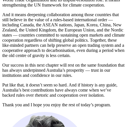
strengthening the UN framework for climate cooperation.​​​​‌ ‍ ​‍​‍‌‍ ‌ ​‍‌‍‍‌‌‍‌ ‌‍‍‌‌‍ ‍​‍​‍​ ‍‍​‍​‍‌ ​ ‌‍​‌‌‍ ‍‌‍‍‌‌ ‌​‌ ‍‌​‍ ‍‌‍‍‌‌‍ ​‍​‍​‍ ​​‍​‍‌‍‍​‌ ​‍‌‍‌‌‌‍‌‍​‍​‍​ ‍‍​‍​‍‌‍‍​‌ ‌​‌ ‌​‌ ​​​ ‍‍​‍ ​‍ ‌‍ ​‌‍ ‌‍​ ‌‍​‌‌‍ ​‌‍‍​‌‍ ‌ ​ ‌ ‌​​ ‍‍​ ​ ​ ​ ​ ​ ​ ​ ​‍ ‌‍‍‌‌‍ ‍‌ ‌​‌‍‌‌‌‍ ‍‌ ‌​​‍ ‌‍‌‌‌‍‌​‌‍‍‌‌ ‌​​‍ ‌‍ ‌‌‍ ‌‍‌​‌‍‌‌​ ‌‌ ​​‌ ​‍‌‍‌‌‌ ​ ‌‍‌‌‌‍ ‍‌ ‌​‌‍​‌‌ ‌​‌‍‍‌‌‍ ‌‍ ‍​ ‍ ‌‍‍‌‌‍‌​​ ‌‌‍‌‌​ ‌‌‌‍‌‍‌‍‌​‌‍​‍‌‍​‌​ ‌‌​ ‍‌​‍ ‌​ ​‍‌‍​‍​ ​​​ ​​​‍ ‌​ ‌​‌‍‌‍​ ‌‍‌‍‌​​‍ ‌‌‍​‌‌‍​‍‌‍​ ​ ​‍​‍ ‌​ ​‍‌‍‌​​ ​‌‌‍​‌​ ​‍​ ​‌​ ​​​ ‌ ​ ‌‍‌‍‌‍‌‍​‌​ ​‍​ ‍ ‌ ‌​‌ ‍‌‌ ​​‌‍‌‌​ ‌‌‍ ‍‌‍‌‌‌ ‌ ‌ ​ ​ ‍ ‌ ​​‌‍​‌‌ ‌​‌‍‍​​ ‌‌‍​ ‌‍ ‌‍ ‍‌ ‌​‌‍‌‌‌‍ ‍‌ ‌​​‍‌‌​ ‌‌‌​​‍‌‌ ‌‍‍ ‌‍‌‌‌ ‍‌​‍‌‌​ ​ ‌​‌​​‍‌‌​ ​ ‌​‌​​‍‌‌​ ​‍​ ​‍​ ‌ ‌‍‌‍​ ‍​​ ‌​​ ‍‌‌‍‌‍‌‍​‍​ ​​​ ​ ‌‍​ ‌‍‌​​ ‌ ​‍‌‌​ ​‍​ ​‍​‍‌‌​ ‌‌‌​‌​​‍ ‍‌‍​ ‌‍‍​‌‍‍‌‌‍ ​‌‍‌​‌ ​‍‌‍‌‌‌‍ ‍​‍‌‌​ ‌‌‌​​‍‌‌ ‌‍‍ ‌‍‌‌‌ ‍‌​‍‌‌​ ​ ‌​‌​​‍‌‌​ ​ ‌​‌​​‍‌‌​ ​‍​ ​‍​ ​‍​ ‌‌‌‍​‌‌‍​ ​ ‍​​ ​ ​ ‌​‌‍‌‌​ ​​​ ‍​​ ​​​ ​‍​‍‌‌​ ​‍​ ​‍​‍‌‌​ ‌‌‌​‌​​‍ ‍‌ ‌​‌‍‌‌‌ ‍​‌ ‌​​ ‌‍​‍‌‍​‌‌ ​ ‌‍‌‌‌‌‌‌‌ ​‍‌‍ ​​ ‌‌‍‍​‌ ‌​‌ ‌​‌ ​​​‍‌‌​ ​ ‌​​‌​‍‌‌​ ​‍‌​‌‍​‍‌‌​ ​‍‌​‌‍‌‍ ​‌‍ ‌‍​ ‌‍​‌‌‍ ​‌‍‍​‌‍ ‌ ​ ‌ ‌​​‍‌‌​ ​ ‌​​‌​ ​ ​ ​ ​ ​ ​ ​ ​‍‌‍‌‍‍‌‌‍‌​​ ‌‌‍‌‌​ ‌‌‌‍‌‍‌‍‌​‌‍​‍‌‍​‌​ ‌‌​ ‍‌​‍ ‌​ ​‍‌‍​‍​ ​​​ ​​​‍ ‌​ ‌​‌‍‌‍​ ‌‍‌‍‌​​‍ ‌‌‍​‌‌‍​‍‌‍​ ​ ​‍​‍ ‌​ ​‍‌‍‌​​ ​‌‌‍​‌​ ​‍​ ​‌​ ​​​ ‌ ​ ‌‍‌‍‌‍‌‍​‌​ ​‍​‍‌‍‌ ‌​‌ ‍‌‌ ​​‌‍‌‌​ ‌‌‍ ‍‌‍‌‌‌ ‌ ‌ ​ ​‍‌‍‌ ​​‌‍​‌‌ ‌​‌‍‍​​ ‌‌‍​ ‌‍ ‌‍ ‍‌ ‌​‌‍‌‌‌‍ ‍‌ ‌​​‍‌‌​ ‌‌‌​​‍‌‌ ‌‍‍ ‌‍‌‌‌ ‍‌​‍‌‌​ ​ ‌​‌​​‍‌‌​ ​ ‌​‌​​‍‌‌​ ​‍​ ​‍​ ‌ ‌‍‌‍​ ‍​​ ‌​​ ‍‌‌‍‌‍‌‍​‍​ ​​​ ​ ‌‍​ ‌‍‌​​ ‌ ​‍‌‌​ ​‍​ ​‍​‍‌‌​ ‌‌‌​‌​​‍ ‍‌‍​ ‌‍‍​‌‍‍‌‌‍ ​‌‍‌​‌ ​‍‌‍‌‌‌‍ ‍​‍‌‌​ ‌‌‌​​‍‌‌ ‌‍‍ ‌‍‌‌‌ ‍‌​‍‌‌​ ​ ‌​‌​​‍‌‌​ ​ ‌​‌​​‍‌‌​ ​‍​ ​‍​ ​‍​ ‌‌‌‍​‌‌‍​ ​ ‍​​ ​ ​ ‌​‌‍‌‌​ ​​​ ‍​​ ​​​ ​‍​‍‌‌​ ​‍​ ​‍​‍‌‌​ ‌‌‌​‌​​‍ ‍‌ ‌​‌‍‌‌‌ ‍​‌ ‌​​‍‌‍‌ ​​‌‍‌‌‌ ​‍‌ ​ ‌ ​​‌‍‌‌‌‍​ ‌ ‌​‌‍‍‌‌ ‌‍‌‍‌‌​ ‌‌ ​​‌ ‌‌‌‍​‍‌‍ ​‌‍‍‌‌ ​ ‌‍‍​‌‍‌‌‌‍‌​​‍​‍‌ ‌
And it means deepening collaboration among those countries that
still believe in the value of a rules-based international order —
including Canada, the ASEAN nations, Japan, Korea, China, New
Zealand, the United Kingdom, the European Union, and the Nordic
states — countries committed to sustaining open markets and climate
cooperation regardless of shifting global politics. Together, these
like-minded partners can help preserve an open trading system and a
cooperative approach to decarbonisation, even during a period when
the old centre of gravity is less certain.​​​​‌ ‍ ​‍​‍‌‍ ‌ ​‍‌‍‍‌‌‍‌ ‌‍‍‌‌‍ ‍​‍​‍​ ‍‍​‍​‍‌ ​ ‌‍​‌‌‍ ‍‌‍‍‌‌ ‌​‌ ‍‌​‍ ‍‌‍‍‌‌‍ ​‍​‍​‍ ​​‍​‍‌‍‍​‌ ​‍‌‍‌‌‌‍‌‍​‍​‍​ ‍‍​‍​‍‌‍‍​‌ ‌​‌ ‌​‌ ​​​ ‍‍​‍ ​‍ ‌‍ ​‌‍ ‌‍​ ‌‍​‌‌‍ ​‌‍‍​‌‍ ‌ ​ ‌ ‌​​ ‍‍​ ​ ​ ​ ​ ​ ​ ​ ​‍ ‌‍‍‌‌‍ ‍‌ ‌​‌‍‌‌‌‍ ‍‌ ‌​​‍ ‌‍‌‌‌‍‌​‌‍‍‌‌ ‌​​‍ ‌‍ ‌‌‍ ‌‍‌​‌‍‌‌​ ‌‌ ​​‌ ​‍‌‍‌‌‌ ​ ‌‍‌‌‌‍ ‍‌ ‌​‌‍​‌‌ ‌​‌‍‍‌‌‍ ‌‍ ‍​ ‍ ‌‍‍‌‌‍‌​​ ‌‌‍‌‌​ ‌‌‌‍‌‍‌‍‌​‌‍​‍‌‍​‌​ ‌‌​ ‍‌​‍ ‌​ ​‍‌‍​‍​ ​​​ ​​​‍ ‌​ ‌​‌‍‌‍​ ‌‍‌‍‌​​‍ ‌‌‍​‌‌‍​‍‌‍​ ​ ​‍​‍ ‌​ ​‍‌‍‌​​ ​‌‌‍​‌​ ​‍​ ​‌​ ​​​ ‌ ​ ‌‍‌‍‌‍‌‍​‌​ ​‍​ ‍ ‌ ‌​‌ ‍‌‌ ​​‌‍‌‌​ ‌‌‍ ‍‌‍‌‌‌ ‌ ‌ ​ ​ ‍ ‌ ​​‌‍​‌‌ ‌​‌‍‍​​ ‌‌‍​ ‌‍ ‌‍ ‍‌ ‌​‌‍‌‌‌‍ ‍‌ ‌​​‍‌‌​ ‌‌‌​​‍‌‌ ‌‍‍ ‌‍‌‌‌ ‍‌​‍‌‌​ ​ ‌​‌​​‍‌‌​ ​ ‌​‌​​‍‌‌​ ​‍​ ​‍‌‍‌‌​ ​ ‌‍​ ‌‍‌‍​ ​ ​ ​ ‌‍​‍​ ‌​​ ‌​‌‍​‍‌‍​‍​ ‌‍​‍‌‌​ ​‍​ ​‍​‍‌‌​ ‌‌‌​‌​​‍ ‍‌‍​ ‌‍‍​‌‍‍‌‌‍ ​‌‍‌​‌ ​‍‌‍‌‌‌‍ ‍​‍‌‌​ ‌‌‌​​‍‌‌ ‌‍‍ ‌‍‌‌‌ ‍‌​‍‌‌​ ​ ‌​‌​​‍‌‌​ ​ ‌​‌​​‍‌‌​ ​‍​ ​‍‌‍‌​‌‍​ ​ ‌ ‌‍​ ‌‍​‌‌‍​‍‌‍‌​‌‍​‌‌‍‌​‌‍‌‍​ ‌​‌‍​ ​‍‌‌​ ​‍​ ​‍​‍‌‌​ ‌‌‌​‌​​‍ ‍‌ ‌​‌‍‌‌‌ ‍​‌ ‌​​ ‌‍​‍‌‍​‌‌ ​ ‌‍‌‌‌‌‌‌‌ ​‍‌‍ ​​ ‌‌‍‍​‌ ‌​‌ ‌​‌ ​​​‍‌‌​ ​ ‌​​‌​‍‌‌​ ​‍‌​‌‍​‍‌‌​ ​‍‌​‌‍‌‍ ​‌‍ ‌‍​ ‌‍​‌‌‍ ​‌‍‍​‌‍ ‌ ​ ‌ ‌​​‍‌‌​ ​ ‌​​‌​ ​ ​ ​ ​ ​ ​ ​ ​‍‌‍‌‍‍‌‌‍‌​​ ‌‌‍‌‌​ ‌‌‌‍‌‍‌‍‌​‌‍​‍‌‍​‌​ ‌‌​ ‍‌​‍ ‌​ ​‍‌‍​‍​ ​​​ ​​​‍ ‌​ ‌​‌‍‌‍​ ‌‍‌‍‌​​‍ ‌‌‍​‌‌‍​‍‌‍​ ​ ​‍​‍ ‌​ ​‍‌‍‌​​ ​‌‌‍​‌​ ​‍​ ​‌​ ​​​ ‌ ​ ‌‍‌‍‌‍‌‍​‌​ ​‍​‍‌‍‌ ‌​‌ ‍‌‌ ​​‌‍‌‌​ ‌‌‍ ‍‌‍‌‌‌ ‌ ‌ ​ ​‍‌‍‌ ​​‌‍​‌‌ ‌​‌‍‍​​ ‌‌‍​ ‌‍ ‌‍ ‍‌ ‌​‌‍‌‌‌‍ ‍‌ ‌​​‍‌‌​ ‌‌‌​​‍‌‌ ‌‍‍ ‌‍‌‌‌ ‍‌​‍‌‌​ ​ ‌​‌​​‍‌‌​ ​ ‌​‌​​‍‌‌​ ​‍​ ​‍‌‍‌‌​ ​ ‌‍​ ‌‍‌‍​ ​ ​ ​ ‌‍​‍​ ‌​​ ‌​‌‍​‍‌‍​‍​ ‌‍​‍‌‌​ ​‍​ ​‍​‍‌‌​ ‌‌‌​‌​​‍ ‍‌‍​ ‌‍‍​‌‍‍‌‌‍ ​‌‍‌​‌ ​‍‌‍‌‌‌‍ ‍​‍‌‌​ ‌‌‌​​‍‌‌ ‌‍‍ ‌‍‌‌‌ ‍‌​‍‌‌​ ​ ‌​‌​​‍‌‌​ ​ ‌​‌​​‍‌‌​ ​‍​ ​‍‌‍‌​‌‍​ ​ ‌ ‌‍​ ‌‍​‌‌‍​‍‌‍‌​‌‍​‌‌‍‌​‌‍‌‍​ ‌​‌‍​ ​‍‌‌​ ​‍​ ​‍​‍‌‌​ ‌‌‌​‌​​‍ ‍‌ ‌​‌‍‌‌‌ ‍​‌ ‌​​‍‌‍‌ ​​‌‍‌‌‌ ​‍‌ ​ ‌ ​​‌‍‌‌‌‍​ ‌ ‌​‌‍‍‌‌ ‌‍‌‍‌‌​ ‌‌ ​​‌ ‌‌‌‍​‍‌‍ ​‌‍‍‌‌ ​ ‌‍‍​‌‍‌‌‌‍‌​​‍​‍‌ ‌
Our success in this next chapter will rest on the same foundation that
has always underpinned Australia’s prosperity — trust in our
institutions and confidence in our rules.​​​​‌ ‍ ​‍​‍‌‍ ‌ ​‍‌‍‍‌‌‍‌ ‌‍‍‌‌‍ ‍​‍​‍​ ‍‍​‍​‍‌ ​ ‌‍​‌‌‍ ‍‌‍‍‌‌ ‌​‌ ‍‌​‍ ‍‌‍‍‌‌‍ ​‍​‍​‍ ​​‍​‍‌‍‍​‌ ​‍‌‍‌‌‌‍‌‍​‍​‍​ ‍‍​‍​‍‌‍‍​‌ ‌​‌ ‌​‌ ​​​ ‍‍​‍ ​‍ ‌‍ ​‌‍ ‌‍​ ‌‍​‌‌‍ ​‌‍‍​‌‍ ‌ ​ ‌ ‌​​ ‍‍​ ​ ​ ​ ​ ​ ​ ​ ​‍ ‌‍‍‌‌‍ ‍‌ ‌​‌‍‌‌‌‍ ‍‌ ‌​​‍ ‌‍‌‌‌‍‌​‌‍‍‌‌ ‌​​‍ ‌‍ ‌‌‍ ‌‍‌​‌‍‌‌​ ‌‌ ​​‌ ​‍‌‍‌‌‌ ​ ‌‍‌‌‌‍ ‍‌ ‌​‌‍​‌‌ ‌​‌‍‍‌‌‍ ‌‍ ‍​ ‍ ‌‍‍‌‌‍‌​​ ‌‌‍‌‌​ ‌‌‌‍‌‍‌‍‌​‌‍​‍‌‍​‌​ ‌‌​ ‍‌​‍ ‌​ ​‍‌‍​‍​ ​​​ ​​​‍ ‌​ ‌​‌‍‌‍​ ‌‍‌‍‌​​‍ ‌‌‍​‌‌‍​‍‌‍​ ​ ​‍​‍ ‌​ ​‍‌‍‌​​ ​‌‌‍​‌​ ​‍​ ​‌​ ​​​ ‌ ​ ‌‍‌‍‌‍‌‍​‌​ ​‍​ ‍ ‌ ‌​‌ ‍‌‌ ​​‌‍‌‌​ ‌‌‍ ‍‌‍‌‌‌ ‌ ‌ ​ ​ ‍ ‌ ​​‌‍​‌‌ ‌​‌‍‍​​ ‌‌‍​ ‌‍ ‌‍ ‍‌ ‌​‌‍‌‌‌‍ ‍‌ ‌​​‍‌‌​ ‌‌‌​​‍‌‌ ‌‍‍ ‌‍‌‌‌ ‍‌​‍‌‌​ ​ ‌​‌​​‍‌‌​ ​ ‌​‌​​‍‌‌​ ​‍​ ​‍‌‍‌​​ ‌‌‌‍​‍‌‍‌‍​ ‌ ‌‍​‍‌‍‌‍​ ​​​ ‌‍‌‍​‍​ ‌ ‌‍​‌​‍‌‌​ ​‍​ ​‍​‍‌‌​ ‌‌‌​‌​​‍ ‍‌‍​ ‌‍‍​‌‍‍‌‌‍ ​‌‍‌​‌ ​‍‌‍‌‌‌‍ ‍​‍‌‌​ ‌‌‌​​‍‌‌ ‌‍‍ ‌‍‌‌‌ ‍‌​‍‌‌​ ​ ‌​‌​​‍‌‌​ ​ ‌​‌​​‍‌‌​ ​‍​ ​‍​ ​ ‌‍​ ‌‍‌​​ ​ ​ ‌‌‌‍​ ​ ‌‌​ ​ ​ ​​‌‍​‌​ ‌​​ ‌​​‍‌‌​ ​‍​ ​‍​‍‌‌​ ‌‌‌​‌​​‍ ‍‌ ‌​‌‍‌‌‌ ‍​‌ ‌​​ ‌‍​‍‌‍​‌‌ ​ ‌‍‌‌‌‌‌‌‌ ​‍‌‍ ​​ ‌‌‍‍​‌ ‌​‌ ‌​‌ ​​​‍‌‌​ ​ ‌​​‌​‍‌‌​ ​‍‌​‌‍​‍‌‌​ ​‍‌​‌‍‌‍ ​‌‍ ‌‍​ ‌‍​‌‌‍ ​‌‍‍​‌‍ ‌ ​ ‌ ‌​​‍‌‌​ ​ ‌​​‌​ ​ ​ ​ ​ ​ ​ ​ ​‍‌‍‌‍‍‌‌‍‌​​ ‌‌‍‌‌​ ‌‌‌‍‌‍‌‍‌​‌‍​‍‌‍​‌​ ‌‌​ ‍‌​‍ ‌​ ​‍‌‍​‍​ ​​​ ​​​‍ ‌​ ‌​‌‍‌‍​ ‌‍‌‍‌​​‍ ‌‌‍​‌‌‍​‍‌‍​ ​ ​‍​‍ ‌​ ​‍‌‍‌​​ ​‌‌‍​‌​ ​‍​ ​‌​ ​​​ ‌ ​ ‌‍‌‍‌‍‌‍​‌​ ​‍​‍‌‍‌ ‌​‌ ‍‌‌ ​​‌‍‌‌​ ‌‌‍ ‍‌‍‌‌‌ ‌ ‌ ​ ​‍‌‍‌ ​​‌‍​‌‌ ‌​‌‍‍​​ ‌‌‍​ ‌‍ ‌‍ ‍‌ ‌​‌‍‌‌‌‍ ‍‌ ‌​​‍‌‌​ ‌‌‌​​‍‌‌ ‌‍‍ ‌‍‌‌‌ ‍‌​‍‌‌​ ​ ‌​‌​​‍‌‌​ ​ ‌​‌​​‍‌‌​ ​‍​ ​‍‌‍‌​​ ‌‌‌‍​‍‌‍‌‍​ ‌ ‌‍​‍‌‍‌‍​ ​​​ ‌‍‌‍​‍​ ‌ ‌‍​‌​‍‌‌​ ​‍​ ​‍​‍‌‌​ ‌‌‌​‌​​‍ ‍‌‍​ ‌‍‍​‌‍‍‌‌‍ ​‌‍‌​‌ ​‍‌‍‌‌‌‍ ‍​‍‌‌​ ‌‌‌​​‍‌‌ ‌‍‍ ‌‍‌‌‌ ‍‌​‍‌‌​ ​ ‌​‌​​‍‌‌​ ​ ‌​‌​​‍‌‌​ ​‍​ ​‍​ ​ ‌‍​ ‌‍‌​​ ​ ​ ‌‌‌‍​ ​ ‌‌​ ​ ​ ​​‌‍​‌​ ‌​​ ‌​​‍‌‌​ ​‍​ ​‍​‍‌‌​ ‌‌‌​‌​​‍ ‍‌ ‌​‌‍‌‌‌ ‍​‌ ‌​​‍‌‍‌ ​​‌‍‌‌‌ ​‍‌ ​ ‌ ​​‌‍‌‌‌‍​ ‌ ‌​‌‍‍‌‌ ‌‍‌‍‌‌​ ‌‌ ​​‌ ‌‌‌‍​‍‌‍ ​‌‍‍‌‌ ​ ‌‍‍​‌‍‌‌‌‍‌​​‍​‍‌ ‌
Put like that, it doesn’t seem so hard. And if history is any guide,
Australia’s best contributions have always come when we’ve
backed rules over rhetoric and cooperation over isolation.​​​​‌ ‍ ​‍​‍‌‍ ‌ ​‍‌‍‍‌‌‍‌ ‌‍‍‌‌‍ ‍​‍​‍​ ‍‍​‍​‍‌ ​ ‌‍​‌‌‍ ‍‌‍‍‌‌ ‌​‌ ‍‌​‍ ‍‌‍‍‌‌‍ ​‍​‍​‍ ​​‍​‍‌‍‍​‌ ​‍‌‍‌‌‌‍‌‍​‍​‍​ ‍‍​‍​‍‌‍‍​‌ ‌​‌ ‌​‌ ​​​ ‍‍​‍ ​‍ ‌‍ ​‌‍ ‌‍​ ‌‍​‌‌‍ ​‌‍‍​‌‍ ‌ ​ ‌ ‌​​ ‍‍​ ​ ​ ​ ​ ​ ​ ​ ​‍ ‌‍‍‌‌‍ ‍‌ ‌​‌‍‌‌‌‍ ‍‌ ‌​​‍ ‌‍‌‌‌‍‌​‌‍‍‌‌ ‌​​‍ ‌‍ ‌‌‍ ‌‍‌​‌‍‌‌​ ‌‌ ​​‌ ​‍‌‍‌‌‌ ​ ‌‍‌‌‌‍ ‍‌ ‌​‌‍​‌‌ ‌​‌‍‍‌‌‍ ‌‍ ‍​ ‍ ‌‍‍‌‌‍‌​​ ‌‌‍‌‌​ ‌‌‌‍‌‍‌‍‌​‌‍​‍‌‍​‌​ ‌‌​ ‍‌​‍ ‌​ ​‍‌‍​‍​ ​​​ ​​​‍ ‌​ ‌​‌‍‌‍​ ‌‍‌‍‌​​‍ ‌‌‍​‌‌‍​‍‌‍​ ​ ​‍​‍ ‌​ ​‍‌‍‌​​ ​‌‌‍​‌​ ​‍​ ​‌​ ​​​ ‌ ​ ‌‍‌‍‌‍‌‍​‌​ ​‍​ ‍ ‌ ‌​‌ ‍‌‌ ​​‌‍‌‌​ ‌‌‍ ‍‌‍‌‌‌ ‌ ‌ ​ ​ ‍ ‌ ​​‌‍​‌‌ ‌​‌‍‍​​ ‌‌‍​ ‌‍ ‌‍ ‍‌ ‌​‌‍‌‌‌‍ ‍‌ ‌​​‍‌‌​ ‌‌‌​​‍‌‌ ‌‍‍ ‌‍‌‌‌ ‍‌​‍‌‌​ ​ ‌​‌​​‍‌‌​ ​ ‌​‌​​‍‌‌​ ​‍​ ​‍​ ​‌​ ‌ ‌‍​‍‌‍‌‍​ ‌‍​ ‌​​ ‌‍​ ​‍​ ​‍​ ​‍​ ​​​ ‌ ​‍‌‌​ ​‍​ ​‍​‍‌‌​ ‌‌‌​‌​​‍ ‍‌‍​ ‌‍‍​‌‍‍‌‌‍ ​‌‍‌​‌ ​‍‌‍‌‌‌‍ ‍​‍‌‌​ ‌‌‌​​‍‌‌ ‌‍‍ ‌‍‌‌‌ ‍‌​‍‌‌​ ​ ‌​‌​​‍‌‌​ ​ ‌​‌​​‍‌‌​ ​‍​ ​‍​ ​​​ ​​‌‍‌‍‌‍‌‌​ ‍​​ ‍​​ ​‌​ ‌‌‌‍​‌​ ‍‌​ ‌​​ ‌​​‍‌‌​ ​‍​ ​‍​‍‌‌​ ‌‌‌​‌​​‍ ‍‌ ‌​‌‍‌‌‌ ‍​‌ ‌​​ ‌‍​‍‌‍​‌‌ ​ ‌‍‌‌‌‌‌‌‌ ​‍‌‍ ​​ ‌‌‍‍​‌ ‌​‌ ‌​‌ ​​​‍‌‌​ ​ ‌​​‌​‍‌‌​ ​‍‌​‌‍​‍‌‌​ ​‍‌​‌‍‌‍ ​‌‍ ‌‍​ ‌‍​‌‌‍ ​‌‍‍​‌‍ ‌ ​ ‌ ‌​​‍‌‌​ ​ ‌​​‌​ ​ ​ ​ ​ ​ ​ ​ ​‍‌‍‌‍‍‌‌‍‌​​ ‌‌‍‌‌​ ‌‌‌‍‌‍‌‍‌​‌‍​‍‌‍​‌​ ‌‌​ ‍‌​‍ ‌​ ​‍‌‍​‍​ ​​​ ​​​‍ ‌​ ‌​‌‍‌‍​ ‌‍‌‍‌​​‍ ‌‌‍​‌‌‍​‍‌‍​ ​ ​‍​‍ ‌​ ​‍‌‍‌​​ ​‌‌‍​‌​ ​‍​ ​‌​ ​​​ ‌ ​ ‌‍‌‍‌‍‌‍​‌​ ​‍​‍‌‍‌ ‌​‌ ‍‌‌ ​​‌‍‌‌​ ‌‌‍ ‍‌‍‌‌‌ ‌ ‌ ​ ​‍‌‍‌ ​​‌‍​‌‌ ‌​‌‍‍​​ ‌‌‍​ ‌‍ ‌‍ ‍‌ ‌​‌‍‌‌‌‍ ‍‌ ‌​​‍‌‌​ ‌‌‌​​‍‌‌ ‌‍‍ ‌‍‌‌‌ ‍‌​‍‌‌​ ​ ‌​‌​​‍‌‌​ ​ ‌​‌​​‍‌‌​ ​‍​ ​‍​ ​‌​ ‌ ‌‍​‍‌‍‌‍​ ‌‍​ ‌​​ ‌‍​ ​‍​ ​‍​ ​‍​ ​​​ ‌ ​‍‌‌​ ​‍​ ​‍​‍‌‌​ ‌‌‌​‌​​‍ ‍‌‍​ ‌‍‍​‌‍‍‌‌‍ ​‌‍‌​‌ ​‍‌‍‌‌‌‍ ‍​‍‌‌​ ‌‌‌​​‍‌‌ ‌‍‍ ‌‍‌‌‌ ‍‌​‍‌‌​ ​ ‌​‌​​‍‌‌​ ​ ‌​‌​​‍‌‌​ ​‍​ ​‍​ ​​​ ​​‌‍‌‍‌‍‌‌​ ‍​​ ‍​​ ​‌​ ‌‌‌‍​‌​ ‍‌​ ‌​​ ‌​​‍‌‌​ ​‍​ ​‍​‍‌‌​ ‌‌‌​‌​​‍ ‍‌ ‌​‌‍‌‌‌ ‍​‌ ‌​​‍‌‍‌ ​​‌‍‌‌‌ ​‍‌ ​ ‌ ​​‌‍‌‌‌‍​ ‌ ‌​‌‍‍‌‌ ‌‍‌‍‌‌​ ‌‌ ​​‌ ‌‌‌‍​‍‌‍ ​‌‍‍‌‌ ​ ‌‍‍​‌‍‌‌‌‍‌​​‍​‍‌ ‌
Thank you and I hope you enjoy the rest of today’s program.​​​​‌ ‍ ​‍​‍‌‍ ‌ ​‍‌‍‍‌‌‍‌ ‌‍‍‌‌‍ ‍​‍​‍​ ‍‍​‍​‍‌ ​ ‌‍​‌‌‍ ‍‌‍‍‌‌ ‌​‌ ‍‌​‍ ‍‌‍‍‌‌‍ ​‍​‍​‍ ​​‍​‍‌‍‍​‌ ​‍‌‍‌‌‌‍‌‍​‍​‍​ ‍‍​‍​‍‌‍‍​‌ ‌​‌ ‌​‌ ​​​ ‍‍​‍ ​‍ ‌‍ ​‌‍ ‌‍​ ‌‍​‌‌‍ ​‌‍‍​‌‍ ‌ ​ ‌ ‌​​ ‍‍​ ​ ​ ​ ​ ​ ​ ​ ​‍ ‌‍‍‌‌‍ ‍‌ ‌​‌‍‌‌‌‍ ‍‌ ‌​​‍ ‌‍‌‌‌‍‌​‌‍‍‌‌ ‌​​‍ ‌‍ ‌‌‍ ‌‍‌​‌‍‌‌​ ‌‌ ​​‌ ​‍‌‍‌‌‌ ​ ‌‍‌‌‌‍ ‍‌ ‌​‌‍​‌‌ ‌​‌‍‍‌‌‍ ‌‍ ‍​ ‍ ‌‍‍‌‌‍‌​​ ‌‌‍‌‌​ ‌‌‌‍‌‍‌‍‌​‌‍​‍‌‍​‌​ ‌‌​ ‍‌​‍ ‌​ ​‍‌‍​‍​ ​​​ ​​​‍ ‌​ ‌​‌‍‌‍​ ‌‍‌‍‌​​‍ ‌‌‍​‌‌‍​‍‌‍​ ​ ​‍​‍ ‌​ ​‍‌‍‌​​ ​‌‌‍​‌​ ​‍​ ​‌​ ​​​ ‌ ​ ‌‍‌‍‌‍‌‍​‌​ ​‍​ ‍ ‌ ‌​‌ ‍‌‌ ​​‌‍‌‌​ ‌‌‍ ‍‌‍‌‌‌ ‌ ‌ ​ ​ ‍ ‌ ​​‌‍​‌‌ ‌​‌‍‍​​ ‌‌‍​ ‌‍ ‌‍ ‍‌ ‌​‌‍‌‌‌‍ ‍‌ ‌​​‍‌‌​ ‌‌‌​​‍‌‌ ‌‍‍ ‌‍‌‌‌ ‍‌​‍‌‌​ ​ ‌​‌​​‍‌‌​ ​ ‌​‌​​‍‌‌​ ​‍​ ​‍‌‍​ ‌‍​ ​ ‌ ​ ​‍‌‍‌​​ ​‌‌‍‌‍​ ​‍‌‍‌‌​ ​​‌‍‌‌‌‍​‌​‍‌‌​ ​‍​ ​‍​‍‌‌​ ‌‌‌​‌​​‍ ‍‌‍​ ‌‍‍​‌‍‍‌‌‍ ​‌‍‌​‌ ​‍‌‍‌‌‌‍ ‍​‍‌‌​ ‌‌‌​​‍‌‌ ‌‍‍ ‌‍‌‌‌ ‍‌​‍‌‌​ ​ ‌​‌​​‍‌‌​ ​ ‌​‌​​‍‌‌​ ​‍​ ​‍​ ​‍‌‍‌‌​ ‌​​ ‌‍‌‍‌​​ ‌‍​ ‌‍​ ‌‌​ ‍‌‌‍​‍​ ​​​ ​ ​‍‌‌​ ​‍​ ​‍​‍‌‌​ ‌‌‌​‌​​‍ ‍‌ ‌​‌‍‌‌‌ ‍​‌ ‌​​ ‌‍​‍‌‍​‌‌ ​ ‌‍‌‌‌‌‌‌‌ ​‍‌‍ ​​ ‌‌‍‍​‌ ‌​‌ ‌​‌ ​​​‍‌‌​ ​ ‌​​‌​‍‌‌​ ​‍‌​‌‍​‍‌‌​ ​‍‌​‌‍‌‍ ​‌‍ ‌‍​ ‌‍​‌‌‍ ​‌‍‍​‌‍ ‌ ​ ‌ ‌​​‍‌‌​ ​ ‌​​‌​ ​ ​ ​ ​ ​ ​ ​ ​‍‌‍‌‍‍‌‌‍‌​​ ‌‌‍‌‌​ ‌‌‌‍‌‍‌‍‌​‌‍​‍‌‍​‌​ ‌‌​ ‍‌​‍ ‌​ ​‍‌‍​‍​ ​​​ ​​​‍ ‌​ ‌​‌‍‌‍​ ‌‍‌‍‌​​‍ ‌‌‍​‌‌‍​‍‌‍​ ​ ​‍​‍ ‌​ ​‍‌‍‌​​ ​‌‌‍​‌​ ​‍​ ​‌​ ​​​ ‌ ​ ‌‍‌‍‌‍‌‍​‌​ ​‍​‍‌‍‌ ‌​‌ ‍‌‌ ​​‌‍‌‌​ ‌‌‍ ‍‌‍‌‌‌ ‌ ‌ ​ ​‍‌‍‌ ​​‌‍​‌‌ ‌​‌‍‍​​ ‌‌‍​ ‌‍ ‌‍ ‍‌ ‌​‌‍‌‌‌‍ ‍‌ ‌​​‍‌‌​ ‌‌‌​​‍‌‌ ‌‍‍ ‌‍‌‌‌ ‍‌​‍‌‌​ ​ ‌​‌​​‍‌‌​ ​ ‌​‌​​‍‌‌​ ​‍​ ​‍‌‍​ ‌‍​ ​ ‌ ​ ​‍‌‍‌​​ ​‌‌‍‌‍​ ​‍‌‍‌‌​ ​​‌‍‌‌‌‍​‌​‍‌‌​ ​‍​ ​‍​‍‌‌​ ‌‌‌​‌​​‍ ‍‌‍​ ‌‍‍​‌‍‍‌‌‍ ​‌‍‌​‌ ​‍‌‍‌‌‌‍ ‍​‍‌‌​ ‌‌‌​​‍‌‌ ‌‍‍ ‌‍‌‌‌ ‍‌​‍‌‌​ ​ ‌​‌​​‍‌‌​ ​ ‌​‌​​‍‌‌​ ​‍​ ​‍​ ​‍‌‍‌‌​ ‌​​ ‌‍‌‍‌​​ ‌‍​ ‌‍​ ‌‌​ ‍‌‌‍​‍​ ​​​ ​ ​‍‌‌​ ​‍​ ​‍​‍‌‌​ ‌‌‌​‌​​‍ ‍‌ ‌​‌‍‌‌‌ ‍​‌ ‌​​‍‌‍‌ ​​‌‍‌‌‌ ​‍‌ ​ ‌ ​​‌‍‌‌‌‍​ ‌ ‌​‌‍‍‌‌ ‌‍‌‍‌‌​ ‌‌ ​​‌ ‌‌‌‍​‍‌‍ ​‌‍‍‌‌ ​ ‌‍‍​‌‍‌‌‌‍‌​​‍​‍‌ ‌