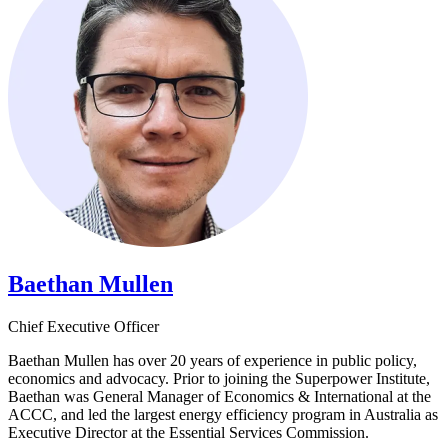
Baethan Mullen​​​​‌ ‍ ​‍​‍‌‍ ‌ ​‍‌‍‍‌‌‍‌ ‌‍‍‌‌‍ ‍​‍​‍​ ‍‍​‍​‍‌ ​ ‌‍​‌‌‍ ‍‌‍‍‌‌ ‌​‌ ‍‌​‍ ‍‌‍‍‌‌‍ ​‍​‍​‍ ​​‍​‍‌‍‍​‌ ​‍‌‍‌‌‌‍‌‍​‍​‍​ ‍‍​‍​‍‌‍‍​‌ ‌​‌ ‌​‌ ​​​ ‍‍​‍ ​‍ ‌‍ ​‌‍ ‌‍​ ‌‍​‌‌‍ ​‌‍‍​‌‍ ‌ ​ ‌ ‌​​ ‍‍​ ​ ​ ​ ​ ​ ​ ​ ​‍ ‌‍‍‌‌‍ ‍‌ ‌​‌‍‌‌‌‍ ‍‌ ‌​​‍ ‌‍‌‌‌‍‌​‌‍‍‌‌ ‌​​‍ ‌‍ ‌‌‍ ‌‍‌​‌‍‌‌​ ‌‌ ​​‌ ​‍‌‍‌‌‌ ​ ‌‍‌‌‌‍ ‍‌ ‌​‌‍​‌‌ ‌​‌‍‍‌‌‍ ‌‍ ‍​ ‍ ‌‍‍‌‌‍‌​​ ‌​ ​‍‌‍​‍​ ‌​​ ​‌​ ​‍‌‍​‍‌‍​‌‌‍​‌​‍ ‌​ ‍​​ ​​​ ‍‌​ ​‍​‍ ‌​ ‌​‌‍​‍​ ‍​​ ‌ ​‍ ‌‌‍​‍‌‍‌​‌‍‌‌​ ‌‌​‍ ‌​ ​ ‌‍‌​‌‍​‌​ ‌​​ ‌‌​ ​‍​ ‍​​ ‍‌​ ‍‌​ ​ ​ ​ ​ ‍‌​ ‍ ‌ ‌​‌ ‍‌‌ ​​‌‍‌‌​ ‌‌‍​‌‌ ‌‌‌ ‌​‌‍‍​‌‍ ‌ ​‍​ ‍ ‌ ​​‌‍​‌‌ ‌​‌‍‍​​ ‌‌‍ ‍‌‍​‌‌‍ ‌‌‍‌‌​ ‌‍​‍‌‍​‌‌ ​ ‌‍‌‌‌‌‌‌‌ ​‍‌‍ ​​ ‌‌‍‍​‌ ‌​‌ ‌​‌ ​​​‍‌‌​ ​ ‌​​‌​‍‌‌​ ​‍‌​‌‍​‍‌‌​ ​‍‌​‌‍‌‍ ​‌‍ ‌‍​ ‌‍​‌‌‍ ​‌‍‍​‌‍ ‌ ​ ‌ ‌​​‍‌‌​ ​ ‌​​‌​ ​ ​ ​ ​ ​ ​ ​ ​‍‌‍‌‍‍‌‌‍‌​​ ‌​ ​‍‌‍​‍​ ‌​​ ​‌​ ​‍‌‍​‍‌‍​‌‌‍​‌​‍ ‌​ ‍​​ ​​​ ‍‌​ ​‍​‍ ‌​ ‌​‌‍​‍​ ‍​​ ‌ ​‍ ‌‌‍​‍‌‍‌​‌‍‌‌​ ‌‌​‍ ‌​ ​ ‌‍‌​‌‍​‌​ ‌​​ ‌‌​ ​‍​ ‍​​ ‍‌​ ‍‌​ ​ ​ ​ ​ ‍‌​‍‌‍‌ ‌​‌ ‍‌‌ ​​‌‍‌‌​ ‌‌‍​‌‌ ‌‌‌ ‌​‌‍‍​‌‍ ‌ ​‍​‍‌‍‌ ​​‌‍​‌‌ ‌​‌‍‍​​ ‌‌‍ ‍‌‍​‌‌‍ ‌‌‍‌‌​‍‌‍‌ ​​‌‍‌‌‌ ​‍‌ ​ ‌ ​​‌‍‌‌‌‍​ ‌ ‌​‌‍‍‌‌ ‌‍‌‍‌‌​ ‌‌ ​​‌ ‌‌‌‍​‍‌‍ ​‌‍‍‌‌ ​ ‌‍‍​‌‍‌‌‌‍‌​​‍​‍‌ ‌
Chief Executive Officer​​​​‌ ‍ ​‍​‍‌‍ ‌ ​‍‌‍‍‌‌‍‌ ‌‍‍‌‌‍ ‍​‍​‍​ ‍‍​‍​‍‌ ​ ‌‍​‌‌‍ ‍‌‍‍‌‌ ‌​‌ ‍‌​‍ ‍‌‍‍‌‌‍ ​‍​‍​‍ ​​‍​‍‌‍‍​‌ ​‍‌‍‌‌‌‍‌‍​‍​‍​ ‍‍​‍​‍‌‍‍​‌ ‌​‌ ‌​‌ ​​​ ‍‍​‍ ​‍ ‌‍ ​‌‍ ‌‍​ ‌‍​‌‌‍ ​‌‍‍​‌‍ ‌ ​ ‌ ‌​​ ‍‍​ ​ ​ ​ ​ ​ ​ ​ ​‍ ‌‍‍‌‌‍ ‍‌ ‌​‌‍‌‌‌‍ ‍‌ ‌​​‍ ‌‍‌‌‌‍‌​‌‍‍‌‌ ‌​​‍ ‌‍ ‌‌‍ ‌‍‌​‌‍‌‌​ ‌‌ ​​‌ ​‍‌‍‌‌‌ ​ ‌‍‌‌‌‍ ‍‌ ‌​‌‍​‌‌ ‌​‌‍‍‌‌‍ ‌‍ ‍​ ‍ ‌‍‍‌‌‍‌​​ ‌​ ​‍‌‍​‍​ ‌​​ ​‌​ ​‍‌‍​‍‌‍​‌‌‍​‌​‍ ‌​ ‍​​ ​​​ ‍‌​ ​‍​‍ ‌​ ‌​‌‍​‍​ ‍​​ ‌ ​‍ ‌‌‍​‍‌‍‌​‌‍‌‌​ ‌‌​‍ ‌​ ​ ‌‍‌​‌‍​‌​ ‌​​ ‌‌​ ​‍​ ‍​​ ‍‌​ ‍‌​ ​ ​ ​ ​ ‍‌​ ‍ ‌ ‌​‌ ‍‌‌ ​​‌‍‌‌​ ‌‌‍​‌‌ ‌‌‌ ‌​‌‍‍​‌‍ ‌ ​‍​ ‍ ‌ ​​‌‍​‌‌ ‌​‌‍‍​​ ‌‌ ‌​‌‍‍‌‌ ‌​‌‍ ​‌‍‌‌​ ‌‍​‍‌‍​‌‌ ​ ‌‍‌‌‌‌‌‌‌ ​‍‌‍ ​​ ‌‌‍‍​‌ ‌​‌ ‌​‌ ​​​‍‌‌​ ​ ‌​​‌​‍‌‌​ ​‍‌​‌‍​‍‌‌​ ​‍‌​‌‍‌‍ ​‌‍ ‌‍​ ‌‍​‌‌‍ ​‌‍‍​‌‍ ‌ ​ ‌ ‌​​‍‌‌​ ​ ‌​​‌​ ​ ​ ​ ​ ​ ​ ​ ​‍‌‍‌‍‍‌‌‍‌​​ ‌​ ​‍‌‍​‍​ ‌​​ ​‌​ ​‍‌‍​‍‌‍​‌‌‍​‌​‍ ‌​ ‍​​ ​​​ ‍‌​ ​‍​‍ ‌​ ‌​‌‍​‍​ ‍​​ ‌ ​‍ ‌‌‍​‍‌‍‌​‌‍‌‌​ ‌‌​‍ ‌​ ​ ‌‍‌​‌‍​‌​ ‌​​ ‌‌​ ​‍​ ‍​​ ‍‌​ ‍‌​ ​ ​ ​ ​ ‍‌​‍‌‍‌ ‌​‌ ‍‌‌ ​​‌‍‌‌​ ‌‌‍​‌‌ ‌‌‌ ‌​‌‍‍​‌‍ ‌ ​‍​‍‌‍‌ ​​‌‍​‌‌ ‌​‌‍‍​​ ‌‌ ‌​‌‍‍‌‌ ‌​‌‍ ​‌‍‌‌​‍‌‍‌ ​​‌‍‌‌‌ ​‍‌ ​ ‌ ​​‌‍‌‌‌‍​ ‌ ‌​‌‍‍‌‌ ‌‍‌‍‌‌​ ‌‌ ​​‌ ‌‌‌‍​‍‌‍ ​‌‍‍‌‌ ​ ‌‍‍​‌‍‌‌‌‍‌​​‍​‍‌ ‌
Baethan Mullen has over 20 years of experience in public policy,
economics and advocacy. Prior to joining the Superpower Institute,
Baethan was General Manager of Economics & International at the
ACCC, and led the largest energy efficiency program in Australia as
Executive Director at the Essential Services Commission. ​​​​‌ ‍ ​‍​‍‌‍ ‌ ​‍‌‍‍‌‌‍‌ ‌‍‍‌‌‍ ‍​‍​‍​ ‍‍​‍​‍‌ ​ ‌‍​‌‌‍ ‍‌‍‍‌‌ ‌​‌ ‍‌​‍ ‍‌‍‍‌‌‍ ​‍​‍​‍ ​​‍​‍‌‍‍​‌ ​‍‌‍‌‌‌‍‌‍​‍​‍​ ‍‍​‍​‍‌‍‍​‌ ‌​‌ ‌​‌ ​​​ ‍‍​‍ ​‍ ‌‍ ​‌‍ ‌‍​ ‌‍​‌‌‍ ​‌‍‍​‌‍ ‌ ​ ‌ ‌​​ ‍‍​ ​ ​ ​ ​ ​ ​ ​ ​‍ ‌‍‍‌‌‍ ‍‌ ‌​‌‍‌‌‌‍ ‍‌ ‌​​‍ ‌‍‌‌‌‍‌​‌‍‍‌‌ ‌​​‍ ‌‍ ‌‌‍ ‌‍‌​‌‍‌‌​ ‌‌ ​​‌ ​‍‌‍‌‌‌ ​ ‌‍‌‌‌‍ ‍‌ ‌​‌‍​‌‌ ‌​‌‍‍‌‌‍ ‌‍ ‍​ ‍ ‌‍‍‌‌‍‌​​ ‌​ ​‍‌‍​‍​ ‌​​ ​‌​ ​‍‌‍​‍‌‍​‌‌‍​‌​‍ ‌​ ‍​​ ​​​ ‍‌​ ​‍​‍ ‌​ ‌​‌‍​‍​ ‍​​ ‌ ​‍ ‌‌‍​‍‌‍‌​‌‍‌‌​ ‌‌​‍ ‌​ ​ ‌‍‌​‌‍​‌​ ‌​​ ‌‌​ ​‍​ ‍​​ ‍‌​ ‍‌​ ​ ​ ​ ​ ‍‌​ ‍ ‌ ‌​‌ ‍‌‌ ​​‌‍‌‌​ ‌‌‍​‌‌ ‌‌‌ ‌​‌‍‍​‌‍ ‌ ​‍​ ‍ ‌ ​​‌‍​‌‌ ‌​‌‍‍​​ ‌‌‍‌​‌‍‌‌‌ ​ ‌‍​ ‌ ​‍‌‍‍‌‌ ​​‌ ‌​‌‍‍‌‌‍ ‌‍ ‍​ ‌‍​‍‌‍​‌‌ ​ ‌‍‌‌‌‌‌‌‌ ​‍‌‍ ​​ ‌‌‍‍​‌ ‌​‌ ‌​‌ ​​​‍‌‌​ ​ ‌​​‌​‍‌‌​ ​‍‌​‌‍​‍‌‌​ ​‍‌​‌‍‌‍ ​‌‍ ‌‍​ ‌‍​‌‌‍ ​‌‍‍​‌‍ ‌ ​ ‌ ‌​​‍‌‌​ ​ ‌​​‌​ ​ ​ ​ ​ ​ ​ ​ ​‍‌‍‌‍‍‌‌‍‌​​ ‌​ ​‍‌‍​‍​ ‌​​ ​‌​ ​‍‌‍​‍‌‍​‌‌‍​‌​‍ ‌​ ‍​​ ​​​ ‍‌​ ​‍​‍ ‌​ ‌​‌‍​‍​ ‍​​ ‌ ​‍ ‌‌‍​‍‌‍‌​‌‍‌‌​ ‌‌​‍ ‌​ ​ ‌‍‌​‌‍​‌​ ‌​​ ‌‌​ ​‍​ ‍​​ ‍‌​ ‍‌​ ​ ​ ​ ​ ‍‌​‍‌‍‌ ‌​‌ ‍‌‌ ​​‌‍‌‌​ ‌‌‍​‌‌ ‌‌‌ ‌​‌‍‍​‌‍ ‌ ​‍​‍‌‍‌ ​​‌‍​‌‌ ‌​‌‍‍​​ ‌‌‍‌​‌‍‌‌‌ ​ ‌‍​ ‌ ​‍‌‍‍‌‌ ​​‌ ‌​‌‍‍‌‌‍ ‌‍ ‍​‍‌‍‌ ​​‌‍‌‌‌ ​‍‌ ​ ‌ ​​‌‍‌‌‌‍​ ‌ ‌​‌‍‍‌‌ ‌‍‌‍‌‌​ ‌‌ ​​‌ ‌‌‌‍​‍‌‍ ​‌‍‍‌‌ ​ ‌‍‍​‌‍‌‌‌‍‌​​‍​‍‌ ‌