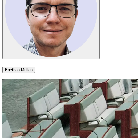
Baethan Mullen​​​​‌ ‍ ​‍​‍‌‍ ‌ ​‍‌‍‍‌‌‍‌ ‌‍‍‌‌‍ ‍​‍​‍​ ‍‍​‍​‍‌ ​ ‌‍​‌‌‍ ‍‌‍‍‌‌ ‌​‌ ‍‌​‍ ‍‌‍‍‌‌‍ ​‍​‍​‍ ​​‍​‍‌‍‍​‌ ​‍‌‍‌‌‌‍‌‍​‍​‍​ ‍‍​‍​‍‌‍‍​‌ ‌​‌ ‌​‌ ​​​ ‍‍​‍ ​‍ ‌‍ ​‌‍ ‌‍​ ‌‍​‌‌‍ ​‌‍‍​‌‍ ‌ ​ ‌ ‌​​ ‍‍​ ​ ​ ​ ​ ​ ​ ​ ​‍ ‌‍‍‌‌‍ ‍‌ ‌​‌‍‌‌‌‍ ‍‌ ‌​​‍ ‌‍‌‌‌‍‌​‌‍‍‌‌ ‌​​‍ ‌‍ ‌‌‍ ‌‍‌​‌‍‌‌​ ‌‌ ​​‌ ​‍‌‍‌‌‌ ​ ‌‍‌‌‌‍ ‍‌ ‌​‌‍​‌‌ ‌​‌‍‍‌‌‍ ‌‍ ‍​ ‍ ‌‍‍‌‌‍‌​​ ‌​ ​‍‌‍​‍​ ‌​​ ​‌​ ​‍‌‍​‍‌‍​‌‌‍​‌​‍ ‌​ ‍​​ ​​​ ‍‌​ ​‍​‍ ‌​ ‌​‌‍​‍​ ‍​​ ‌ ​‍ ‌‌‍​‍‌‍‌​‌‍‌‌​ ‌‌​‍ ‌​ ​ ‌‍‌​‌‍​‌​ ‌​​ ‌‌​ ​‍​ ‍​​ ‍‌​ ‍‌​ ​ ​ ​ ​ ‍‌​ ‍ ‌ ‌​‌ ‍‌‌ ​​‌‍‌‌​ ‌‌‍​‌‌ ‌‌‌ ‌​‌‍‍​‌‍ ‌ ​‍​ ‍ ‌ ​​‌‍​‌‌ ‌​‌‍‍​​ ‌‌‍ ‍‌‍​‌‌‍ ‌‌‍‌‌​ ‌‍​‍‌‍​‌‌ ​ ‌‍‌‌‌‌‌‌‌ ​‍‌‍ ​​ ‌‌‍‍​‌ ‌​‌ ‌​‌ ​​​‍‌‌​ ​ ‌​​‌​‍‌‌​ ​‍‌​‌‍​‍‌‌​ ​‍‌​‌‍‌‍ ​‌‍ ‌‍​ ‌‍​‌‌‍ ​‌‍‍​‌‍ ‌ ​ ‌ ‌​​‍‌‌​ ​ ‌​​‌​ ​ ​ ​ ​ ​ ​ ​ ​‍‌‍‌‍‍‌‌‍‌​​ ‌​ ​‍‌‍​‍​ ‌​​ ​‌​ ​‍‌‍​‍‌‍​‌‌‍​‌​‍ ‌​ ‍​​ ​​​ ‍‌​ ​‍​‍ ‌​ ‌​‌‍​‍​ ‍​​ ‌ ​‍ ‌‌‍​‍‌‍‌​‌‍‌‌​ ‌‌​‍ ‌​ ​ ‌‍‌​‌‍​‌​ ‌​​ ‌‌​ ​‍​ ‍​​ ‍‌​ ‍‌​ ​ ​ ​ ​ ‍‌​‍‌‍‌ ‌​‌ ‍‌‌ ​​‌‍‌‌​ ‌‌‍​‌‌ ‌‌‌ ‌​‌‍‍​‌‍ ‌ ​‍​‍‌‍‌ ​​‌‍​‌‌ ‌​‌‍‍​​ ‌‌‍ ‍‌‍​‌‌‍ ‌‌‍‌‌​‍‌‍‌ ​​‌‍‌‌‌ ​‍‌ ​ ‌ ​​‌‍‌‌‌‍​ ‌ ‌​‌‍‍‌‌ ‌‍‌‍‌‌​ ‌‌ ​​‌ ‌‌‌‍​‍‌‍ ​‌‍‍‌‌ ​ ‌‍‍​‌‍‌‌‌‍‌​​‍​‍‌ ‌