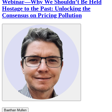
Webinar—Why We Shouldn’t Be Held
Hostage to the Past: Unlocking the
Consensus on Pricing Pollution​​​​‌ ‍ ​‍​‍‌‍ ‌ ​‍‌‍‍‌‌‍‌ ‌‍‍‌‌‍ ‍​‍​‍​ ‍‍​‍​‍‌ ​ ‌‍​‌‌‍ ‍‌‍‍‌‌ ‌​‌ ‍‌​‍ ‍‌‍‍‌‌‍ ​‍​‍​‍ ​​‍​‍‌‍‍​‌ ​‍‌‍‌‌‌‍‌‍​‍​‍​ ‍‍​‍​‍‌‍‍​‌ ‌​‌ ‌​‌ ​​​ ‍‍​‍ ​‍ ‌‍ ​‌‍ ‌‍​ ‌‍​‌‌‍ ​‌‍‍​‌‍ ‌ ​ ‌ ‌​​ ‍‍​ ​ ​ ​ ​ ​ ​ ​ ​‍ ‌‍‍‌‌‍ ‍‌ ‌​‌‍‌‌‌‍ ‍‌ ‌​​‍ ‌‍‌‌‌‍‌​‌‍‍‌‌ ‌​​‍ ‌‍ ‌‌‍ ‌‍‌​‌‍‌‌​ ‌‌ ​​‌ ​‍‌‍‌‌‌ ​ ‌‍‌‌‌‍ ‍‌ ‌​‌‍​‌‌ ‌​‌‍‍‌‌‍ ‌‍ ‍​ ‍ ‌‍‍‌‌‍‌​​ ‌‌‍​‍​ ​‍​ ‍​​ ‌‌​ ‌‌‌‍‌​​ ‌‍‌‍​ ​‍ ‌​ ‌‍‌‍​‍‌‍​‍​ ‍​​‍ ‌​ ‌​​ ‌‍‌‍​‌​ ‍​​‍ ‌‌‍​‍‌‍​ ​ ‌‍​ ​‌​‍ ‌​ ‍​​ ​ ​ ‌‍‌‍​‍​ ‍​​ ​ ‌‍‌‌‌‍​ ​ ‍​​ ​​​ ‌‌‌‍​‌​ ‍ ‌ ‌​‌ ‍‌‌ ​​‌‍‌‌​ ‌‌‍ ‍‌‍‌‌‌ ‌ ‌ ​ ​ ‍ ‌ ​​‌‍​‌‌ ‌​‌‍‍​​ ‌‌ ‌​‌‍‍‌‌ ‌​‌‍ ​‌‍‌‌​ ‌‍​‍‌‍​‌‌ ​ ‌‍‌‌‌‌‌‌‌ ​‍‌‍ ​​ ‌‌‍‍​‌ ‌​‌ ‌​‌ ​​​‍‌‌​ ​ ‌​​‌​‍‌‌​ ​‍‌​‌‍​‍‌‌​ ​‍‌​‌‍‌‍ ​‌‍ ‌‍​ ‌‍​‌‌‍ ​‌‍‍​‌‍ ‌ ​ ‌ ‌​​‍‌‌​ ​ ‌​​‌​ ​ ​ ​ ​ ​ ​ ​ ​‍‌‍‌‍‍‌‌‍‌​​ ‌‌‍​‍​ ​‍​ ‍​​ ‌‌​ ‌‌‌‍‌​​ ‌‍‌‍​ ​‍ ‌​ ‌‍‌‍​‍‌‍​‍​ ‍​​‍ ‌​ ‌​​ ‌‍‌‍​‌​ ‍​​‍ ‌‌‍​‍‌‍​ ​ ‌‍​ ​‌​‍ ‌​ ‍​​ ​ ​ ‌‍‌‍​‍​ ‍​​ ​ ‌‍‌‌‌‍​ ​ ‍​​ ​​​ ‌‌‌‍​‌​‍‌‍‌ ‌​‌ ‍‌‌ ​​‌‍‌‌​ ‌‌‍ ‍‌‍‌‌‌ ‌ ‌ ​ ​‍‌‍‌ ​​‌‍​‌‌ ‌​‌‍‍​​ ‌‌ ‌​‌‍‍‌‌ ‌​‌‍ ​‌‍‌‌​‍‌‍‌ ​​‌‍‌‌‌ ​‍‌ ​ ‌ ​​‌‍‌‌‌‍​ ‌ ‌​‌‍‍‌‌ ‌‍‌‍‌‌​ ‌‌ ​​‌ ‌‌‌‍​‍‌‍ ​‌‍‍‌‌ ​ ‌‍‍​‌‍‌‌‌‍‌​​‍​‍‌ ‌
Baethan Mullen​​​​‌ ‍ ​‍​‍‌‍ ‌ ​‍‌‍‍‌‌‍‌ ‌‍‍‌‌‍ ‍​‍​‍​ ‍‍​‍​‍‌ ​ ‌‍​‌‌‍ ‍‌‍‍‌‌ ‌​‌ ‍‌​‍ ‍‌‍‍‌‌‍ ​‍​‍​‍ ​​‍​‍‌‍‍​‌ ​‍‌‍‌‌‌‍‌‍​‍​‍​ ‍‍​‍​‍‌‍‍​‌ ‌​‌ ‌​‌ ​​​ ‍‍​‍ ​‍ ‌‍ ​‌‍ ‌‍​ ‌‍​‌‌‍ ​‌‍‍​‌‍ ‌ ​ ‌ ‌​​ ‍‍​ ​ ​ ​ ​ ​ ​ ​ ​‍ ‌‍‍‌‌‍ ‍‌ ‌​‌‍‌‌‌‍ ‍‌ ‌​​‍ ‌‍‌‌‌‍‌​‌‍‍‌‌ ‌​​‍ ‌‍ ‌‌‍ ‌‍‌​‌‍‌‌​ ‌‌ ​​‌ ​‍‌‍‌‌‌ ​ ‌‍‌‌‌‍ ‍‌ ‌​‌‍​‌‌ ‌​‌‍‍‌‌‍ ‌‍ ‍​ ‍ ‌‍‍‌‌‍‌​​ ‌​ ​‍‌‍​‍​ ‌​​ ​‌​ ​‍‌‍​‍‌‍​‌‌‍​‌​‍ ‌​ ‍​​ ​​​ ‍‌​ ​‍​‍ ‌​ ‌​‌‍​‍​ ‍​​ ‌ ​‍ ‌‌‍​‍‌‍‌​‌‍‌‌​ ‌‌​‍ ‌​ ​ ‌‍‌​‌‍​‌​ ‌​​ ‌‌​ ​‍​ ‍​​ ‍‌​ ‍‌​ ​ ​ ​ ​ ‍‌​ ‍ ‌ ‌​‌ ‍‌‌ ​​‌‍‌‌​ ‌‌‍​‌‌ ‌‌‌ ‌​‌‍‍​‌‍ ‌ ​‍​ ‍ ‌ ​​‌‍​‌‌ ‌​‌‍‍​​ ‌‌‍ ‍‌‍​‌‌‍ ‌‌‍‌‌​ ‌‍​‍‌‍​‌‌ ​ ‌‍‌‌‌‌‌‌‌ ​‍‌‍ ​​ ‌‌‍‍​‌ ‌​‌ ‌​‌ ​​​‍‌‌​ ​ ‌​​‌​‍‌‌​ ​‍‌​‌‍​‍‌‌​ ​‍‌​‌‍‌‍ ​‌‍ ‌‍​ ‌‍​‌‌‍ ​‌‍‍​‌‍ ‌ ​ ‌ ‌​​‍‌‌​ ​ ‌​​‌​ ​ ​ ​ ​ ​ ​ ​ ​‍‌‍‌‍‍‌‌‍‌​​ ‌​ ​‍‌‍​‍​ ‌​​ ​‌​ ​‍‌‍​‍‌‍​‌‌‍​‌​‍ ‌​ ‍​​ ​​​ ‍‌​ ​‍​‍ ‌​ ‌​‌‍​‍​ ‍​​ ‌ ​‍ ‌‌‍​‍‌‍‌​‌‍‌‌​ ‌‌​‍ ‌​ ​ ‌‍‌​‌‍​‌​ ‌​​ ‌‌​ ​‍​ ‍​​ ‍‌​ ‍‌​ ​ ​ ​ ​ ‍‌​‍‌‍‌ ‌​‌ ‍‌‌ ​​‌‍‌‌​ ‌‌‍​‌‌ ‌‌‌ ‌​‌‍‍​‌‍ ‌ ​‍​‍‌‍‌ ​​‌‍​‌‌ ‌​‌‍‍​​ ‌‌‍ ‍‌‍​‌‌‍ ‌‌‍‌‌​‍‌‍‌ ​​‌‍‌‌‌ ​‍‌ ​ ‌ ​​‌‍‌‌‌‍​ ‌ ‌​‌‍‍‌‌ ‌‍‌‍‌‌​ ‌‌ ​​‌ ‌‌‌‍​‍‌‍ ​‌‍‍‌‌ ​ ‌‍‍​‌‍‌‌‌‍‌​​‍​‍‌ ‌