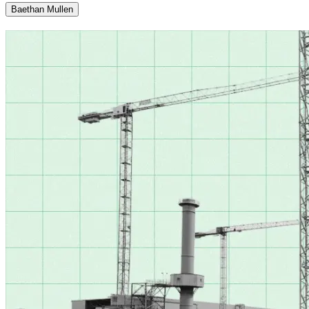
Baethan Mullen​​​​‌ ‍ ​‍​‍‌‍ ‌ ​‍‌‍‍‌‌‍‌ ‌‍‍‌‌‍ ‍​‍​‍​ ‍‍​‍​‍‌ ​ ‌‍​‌‌‍ ‍‌‍‍‌‌ ‌​‌ ‍‌​‍ ‍‌‍‍‌‌‍ ​‍​‍​‍ ​​‍​‍‌‍‍​‌ ​‍‌‍‌‌‌‍‌‍​‍​‍​ ‍‍​‍​‍‌‍‍​‌ ‌​‌ ‌​‌ ​​​ ‍‍​‍ ​‍ ‌‍ ​‌‍ ‌‍​ ‌‍​‌‌‍ ​‌‍‍​‌‍ ‌ ​ ‌ ‌​​ ‍‍​ ​ ​ ​ ​ ​ ​ ​ ​‍ ‌‍‍‌‌‍ ‍‌ ‌​‌‍‌‌‌‍ ‍‌ ‌​​‍ ‌‍‌‌‌‍‌​‌‍‍‌‌ ‌​​‍ ‌‍ ‌‌‍ ‌‍‌​‌‍‌‌​ ‌‌ ​​‌ ​‍‌‍‌‌‌ ​ ‌‍‌‌‌‍ ‍‌ ‌​‌‍​‌‌ ‌​‌‍‍‌‌‍ ‌‍ ‍​ ‍ ‌‍‍‌‌‍‌​​ ‌​ ​‍‌‍​‍​ ‌​​ ​‌​ ​‍‌‍​‍‌‍​‌‌‍​‌​‍ ‌​ ‍​​ ​​​ ‍‌​ ​‍​‍ ‌​ ‌​‌‍​‍​ ‍​​ ‌ ​‍ ‌‌‍​‍‌‍‌​‌‍‌‌​ ‌‌​‍ ‌​ ​ ‌‍‌​‌‍​‌​ ‌​​ ‌‌​ ​‍​ ‍​​ ‍‌​ ‍‌​ ​ ​ ​ ​ ‍‌​ ‍ ‌ ‌​‌ ‍‌‌ ​​‌‍‌‌​ ‌‌‍​‌‌ ‌‌‌ ‌​‌‍‍​‌‍ ‌ ​‍​ ‍ ‌ ​​‌‍​‌‌ ‌​‌‍‍​​ ‌‌‍ ‍‌‍​‌‌‍ ‌‌‍‌‌​ ‌‍​‍‌‍​‌‌ ​ ‌‍‌‌‌‌‌‌‌ ​‍‌‍ ​​ ‌‌‍‍​‌ ‌​‌ ‌​‌ ​​​‍‌‌​ ​ ‌​​‌​‍‌‌​ ​‍‌​‌‍​‍‌‌​ ​‍‌​‌‍‌‍ ​‌‍ ‌‍​ ‌‍​‌‌‍ ​‌‍‍​‌‍ ‌ ​ ‌ ‌​​‍‌‌​ ​ ‌​​‌​ ​ ​ ​ ​ ​ ​ ​ ​‍‌‍‌‍‍‌‌‍‌​​ ‌​ ​‍‌‍​‍​ ‌​​ ​‌​ ​‍‌‍​‍‌‍​‌‌‍​‌​‍ ‌​ ‍​​ ​​​ ‍‌​ ​‍​‍ ‌​ ‌​‌‍​‍​ ‍​​ ‌ ​‍ ‌‌‍​‍‌‍‌​‌‍‌‌​ ‌‌​‍ ‌​ ​ ‌‍‌​‌‍​‌​ ‌​​ ‌‌​ ​‍​ ‍​​ ‍‌​ ‍‌​ ​ ​ ​ ​ ‍‌​‍‌‍‌ ‌​‌ ‍‌‌ ​​‌‍‌‌​ ‌‌‍​‌‌ ‌‌‌ ‌​‌‍‍​‌‍ ‌ ​‍​‍‌‍‌ ​​‌‍​‌‌ ‌​‌‍‍​​ ‌‌‍ ‍‌‍​‌‌‍ ‌‌‍‌‌​‍‌‍‌ ​​‌‍‌‌‌ ​‍‌ ​ ‌ ​​‌‍‌‌‌‍​ ‌ ‌​‌‍‍‌‌ ‌‍‌‍‌‌​ ‌‌ ​​‌ ‌‌‌‍​‍‌‍ ​‌‍‍‌‌ ​ ‌‍‍​‌‍‌‌‌‍‌​​‍​‍‌ ‌