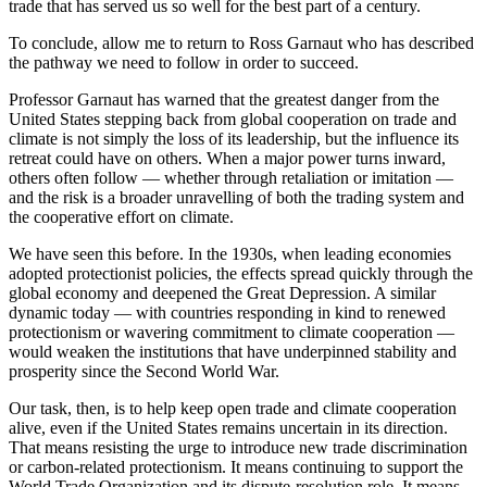
trade that has served us so well for the best part of a century.​​​​‌ ‍ ​‍​‍‌‍ ‌ ​‍‌‍‍‌‌‍‌ ‌‍‍‌‌‍ ‍​‍​‍​ ‍‍​‍​‍‌ ​ ‌‍​‌‌‍ ‍‌‍‍‌‌ ‌​‌ ‍‌​‍ ‍‌‍‍‌‌‍ ​‍​‍​‍ ​​‍​‍‌‍‍​‌ ​‍‌‍‌‌‌‍‌‍​‍​‍​ ‍‍​‍​‍‌‍‍​‌ ‌​‌ ‌​‌ ​​​ ‍‍​‍ ​‍ ‌‍ ​‌‍ ‌‍​ ‌‍​‌‌‍ ​‌‍‍​‌‍ ‌ ​ ‌ ‌​​ ‍‍​ ​ ​ ​ ​ ​ ​ ​ ​‍ ‌‍‍‌‌‍ ‍‌ ‌​‌‍‌‌‌‍ ‍‌ ‌​​‍ ‌‍‌‌‌‍‌​‌‍‍‌‌ ‌​​‍ ‌‍ ‌‌‍ ‌‍‌​‌‍‌‌​ ‌‌ ​​‌ ​‍‌‍‌‌‌ ​ ‌‍‌‌‌‍ ‍‌ ‌​‌‍​‌‌ ‌​‌‍‍‌‌‍ ‌‍ ‍​ ‍ ‌‍‍‌‌‍‌​​ ‌‌‍‌‌​ ‌‌‌‍‌‍‌‍‌​‌‍​‍‌‍​‌​ ‌‌​ ‍‌​‍ ‌​ ​‍‌‍​‍​ ​​​ ​​​‍ ‌​ ‌​‌‍‌‍​ ‌‍‌‍‌​​‍ ‌‌‍​‌‌‍​‍‌‍​ ​ ​‍​‍ ‌​ ​‍‌‍‌​​ ​‌‌‍​‌​ ​‍​ ​‌​ ​​​ ‌ ​ ‌‍‌‍‌‍‌‍​‌​ ​‍​ ‍ ‌ ‌​‌ ‍‌‌ ​​‌‍‌‌​ ‌‌‍ ‍‌‍‌‌‌ ‌ ‌ ​ ​ ‍ ‌ ​​‌‍​‌‌ ‌​‌‍‍​​ ‌‌‍​ ‌‍ ‌‍ ‍‌ ‌​‌‍‌‌‌‍ ‍‌ ‌​​‍‌‌​ ‌‌‌​​‍‌‌ ‌‍‍ ‌‍‌‌‌ ‍‌​‍‌‌​ ​ ‌​‌​​‍‌‌​ ​ ‌​‌​​‍‌‌​ ​‍​ ​‍‌‍‌‌​ ​​‌‍​‍‌‍‌‍​ ‌​​ ​ ‌‍​‍‌‍​ ​ ‌​​ ​​​ ‍‌‌‍‌‍​‍‌‌​ ​‍​ ​‍​‍‌‌​ ‌‌‌​‌​​‍ ‍‌‍​ ‌‍‍​‌‍‍‌‌‍ ​‌‍‌​‌ ​‍‌‍‌‌‌‍ ‍​‍‌‌​ ‌‌‌​​‍‌‌ ‌‍‍ ‌‍‌‌‌ ‍‌​‍‌‌​ ​ ‌​‌​​‍‌‌​ ​ ‌​‌​​‍‌‌​ ​‍​ ​‍‌‍‌​​ ‌‍‌‍‌‌‌‍​‍​ ‌‌‌‍‌‌​ ‌‌‌‍‌‍​ ‌‍‌‍​‍‌‍​‍​ ​​​‍‌‌​ ​‍​ ​‍​‍‌‌​ ‌‌‌​‌​​‍ ‍‌ ‌​‌‍‌‌‌ ‍​‌ ‌​​ ‌‍​‍‌‍​‌‌ ​ ‌‍‌‌‌‌‌‌‌ ​‍‌‍ ​​ ‌‌‍‍​‌ ‌​‌ ‌​‌ ​​​‍‌‌​ ​ ‌​​‌​‍‌‌​ ​‍‌​‌‍​‍‌‌​ ​‍‌​‌‍‌‍ ​‌‍ ‌‍​ ‌‍​‌‌‍ ​‌‍‍​‌‍ ‌ ​ ‌ ‌​​‍‌‌​ ​ ‌​​‌​ ​ ​ ​ ​ ​ ​ ​ ​‍‌‍‌‍‍‌‌‍‌​​ ‌‌‍‌‌​ ‌‌‌‍‌‍‌‍‌​‌‍​‍‌‍​‌​ ‌‌​ ‍‌​‍ ‌​ ​‍‌‍​‍​ ​​​ ​​​‍ ‌​ ‌​‌‍‌‍​ ‌‍‌‍‌​​‍ ‌‌‍​‌‌‍​‍‌‍​ ​ ​‍​‍ ‌​ ​‍‌‍‌​​ ​‌‌‍​‌​ ​‍​ ​‌​ ​​​ ‌ ​ ‌‍‌‍‌‍‌‍​‌​ ​‍​‍‌‍‌ ‌​‌ ‍‌‌ ​​‌‍‌‌​ ‌‌‍ ‍‌‍‌‌‌ ‌ ‌ ​ ​‍‌‍‌ ​​‌‍​‌‌ ‌​‌‍‍​​ ‌‌‍​ ‌‍ ‌‍ ‍‌ ‌​‌‍‌‌‌‍ ‍‌ ‌​​‍‌‌​ ‌‌‌​​‍‌‌ ‌‍‍ ‌‍‌‌‌ ‍‌​‍‌‌​ ​ ‌​‌​​‍‌‌​ ​ ‌​‌​​‍‌‌​ ​‍​ ​‍‌‍‌‌​ ​​‌‍​‍‌‍‌‍​ ‌​​ ​ ‌‍​‍‌‍​ ​ ‌​​ ​​​ ‍‌‌‍‌‍​‍‌‌​ ​‍​ ​‍​‍‌‌​ ‌‌‌​‌​​‍ ‍‌‍​ ‌‍‍​‌‍‍‌‌‍ ​‌‍‌​‌ ​‍‌‍‌‌‌‍ ‍​‍‌‌​ ‌‌‌​​‍‌‌ ‌‍‍ ‌‍‌‌‌ ‍‌​‍‌‌​ ​ ‌​‌​​‍‌‌​ ​ ‌​‌​​‍‌‌​ ​‍​ ​‍‌‍‌​​ ‌‍‌‍‌‌‌‍​‍​ ‌‌‌‍‌‌​ ‌‌‌‍‌‍​ ‌‍‌‍​‍‌‍​‍​ ​​​‍‌‌​ ​‍​ ​‍​‍‌‌​ ‌‌‌​‌​​‍ ‍‌ ‌​‌‍‌‌‌ ‍​‌ ‌​​‍‌‍‌ ​​‌‍‌‌‌ ​‍‌ ​ ‌ ​​‌‍‌‌‌‍​ ‌ ‌​‌‍‍‌‌ ‌‍‌‍‌‌​ ‌‌ ​​‌ ‌‌‌‍​‍‌‍ ​‌‍‍‌‌ ​ ‌‍‍​‌‍‌‌‌‍‌​​‍​‍‌ ‌
To conclude, allow me to return to Ross Garnaut who has described
the pathway we need to follow in order to succeed.​​​​‌ ‍ ​‍​‍‌‍ ‌ ​‍‌‍‍‌‌‍‌ ‌‍‍‌‌‍ ‍​‍​‍​ ‍‍​‍​‍‌ ​ ‌‍​‌‌‍ ‍‌‍‍‌‌ ‌​‌ ‍‌​‍ ‍‌‍‍‌‌‍ ​‍​‍​‍ ​​‍​‍‌‍‍​‌ ​‍‌‍‌‌‌‍‌‍​‍​‍​ ‍‍​‍​‍‌‍‍​‌ ‌​‌ ‌​‌ ​​​ ‍‍​‍ ​‍ ‌‍ ​‌‍ ‌‍​ ‌‍​‌‌‍ ​‌‍‍​‌‍ ‌ ​ ‌ ‌​​ ‍‍​ ​ ​ ​ ​ ​ ​ ​ ​‍ ‌‍‍‌‌‍ ‍‌ ‌​‌‍‌‌‌‍ ‍‌ ‌​​‍ ‌‍‌‌‌‍‌​‌‍‍‌‌ ‌​​‍ ‌‍ ‌‌‍ ‌‍‌​‌‍‌‌​ ‌‌ ​​‌ ​‍‌‍‌‌‌ ​ ‌‍‌‌‌‍ ‍‌ ‌​‌‍​‌‌ ‌​‌‍‍‌‌‍ ‌‍ ‍​ ‍ ‌‍‍‌‌‍‌​​ ‌‌‍‌‌​ ‌‌‌‍‌‍‌‍‌​‌‍​‍‌‍​‌​ ‌‌​ ‍‌​‍ ‌​ ​‍‌‍​‍​ ​​​ ​​​‍ ‌​ ‌​‌‍‌‍​ ‌‍‌‍‌​​‍ ‌‌‍​‌‌‍​‍‌‍​ ​ ​‍​‍ ‌​ ​‍‌‍‌​​ ​‌‌‍​‌​ ​‍​ ​‌​ ​​​ ‌ ​ ‌‍‌‍‌‍‌‍​‌​ ​‍​ ‍ ‌ ‌​‌ ‍‌‌ ​​‌‍‌‌​ ‌‌‍ ‍‌‍‌‌‌ ‌ ‌ ​ ​ ‍ ‌ ​​‌‍​‌‌ ‌​‌‍‍​​ ‌‌‍​ ‌‍ ‌‍ ‍‌ ‌​‌‍‌‌‌‍ ‍‌ ‌​​‍‌‌​ ‌‌‌​​‍‌‌ ‌‍‍ ‌‍‌‌‌ ‍‌​‍‌‌​ ​ ‌​‌​​‍‌‌​ ​ ‌​‌​​‍‌‌​ ​‍​ ​‍​ ‌‌‌‍​‌​ ​‌​ ‌‌‌‍‌‍​ ‌ ‌‍‌​‌‍​ ​ ​‍​ ​‍‌‍‌​​ ​ ​‍‌‌​ ​‍​ ​‍​‍‌‌​ ‌‌‌​‌​​‍ ‍‌‍​ ‌‍‍​‌‍‍‌‌‍ ​‌‍‌​‌ ​‍‌‍‌‌‌‍ ‍​‍‌‌​ ‌‌‌​​‍‌‌ ‌‍‍ ‌‍‌‌‌ ‍‌​‍‌‌​ ​ ‌​‌​​‍‌‌​ ​ ‌​‌​​‍‌‌​ ​‍​ ​‍​ ‍‌‌‍​‍​ ​ ‌‍‌​​ ‍​​ ‍‌​ ​ ​ ‌‍​ ‍‌‌‍‌‌‌‍‌‍​ ​ ​‍‌‌​ ​‍​ ​‍​‍‌‌​ ‌‌‌​‌​​‍ ‍‌ ‌​‌‍‌‌‌ ‍​‌ ‌​​ ‌‍​‍‌‍​‌‌ ​ ‌‍‌‌‌‌‌‌‌ ​‍‌‍ ​​ ‌‌‍‍​‌ ‌​‌ ‌​‌ ​​​‍‌‌​ ​ ‌​​‌​‍‌‌​ ​‍‌​‌‍​‍‌‌​ ​‍‌​‌‍‌‍ ​‌‍ ‌‍​ ‌‍​‌‌‍ ​‌‍‍​‌‍ ‌ ​ ‌ ‌​​‍‌‌​ ​ ‌​​‌​ ​ ​ ​ ​ ​ ​ ​ ​‍‌‍‌‍‍‌‌‍‌​​ ‌‌‍‌‌​ ‌‌‌‍‌‍‌‍‌​‌‍​‍‌‍​‌​ ‌‌​ ‍‌​‍ ‌​ ​‍‌‍​‍​ ​​​ ​​​‍ ‌​ ‌​‌‍‌‍​ ‌‍‌‍‌​​‍ ‌‌‍​‌‌‍​‍‌‍​ ​ ​‍​‍ ‌​ ​‍‌‍‌​​ ​‌‌‍​‌​ ​‍​ ​‌​ ​​​ ‌ ​ ‌‍‌‍‌‍‌‍​‌​ ​‍​‍‌‍‌ ‌​‌ ‍‌‌ ​​‌‍‌‌​ ‌‌‍ ‍‌‍‌‌‌ ‌ ‌ ​ ​‍‌‍‌ ​​‌‍​‌‌ ‌​‌‍‍​​ ‌‌‍​ ‌‍ ‌‍ ‍‌ ‌​‌‍‌‌‌‍ ‍‌ ‌​​‍‌‌​ ‌‌‌​​‍‌‌ ‌‍‍ ‌‍‌‌‌ ‍‌​‍‌‌​ ​ ‌​‌​​‍‌‌​ ​ ‌​‌​​‍‌‌​ ​‍​ ​‍​ ‌‌‌‍​‌​ ​‌​ ‌‌‌‍‌‍​ ‌ ‌‍‌​‌‍​ ​ ​‍​ ​‍‌‍‌​​ ​ ​‍‌‌​ ​‍​ ​‍​‍‌‌​ ‌‌‌​‌​​‍ ‍‌‍​ ‌‍‍​‌‍‍‌‌‍ ​‌‍‌​‌ ​‍‌‍‌‌‌‍ ‍​‍‌‌​ ‌‌‌​​‍‌‌ ‌‍‍ ‌‍‌‌‌ ‍‌​‍‌‌​ ​ ‌​‌​​‍‌‌​ ​ ‌​‌​​‍‌‌​ ​‍​ ​‍​ ‍‌‌‍​‍​ ​ ‌‍‌​​ ‍​​ ‍‌​ ​ ​ ‌‍​ ‍‌‌‍‌‌‌‍‌‍​ ​ ​‍‌‌​ ​‍​ ​‍​‍‌‌​ ‌‌‌​‌​​‍ ‍‌ ‌​‌‍‌‌‌ ‍​‌ ‌​​‍‌‍‌ ​​‌‍‌‌‌ ​‍‌ ​ ‌ ​​‌‍‌‌‌‍​ ‌ ‌​‌‍‍‌‌ ‌‍‌‍‌‌​ ‌‌ ​​‌ ‌‌‌‍​‍‌‍ ​‌‍‍‌‌ ​ ‌‍‍​‌‍‌‌‌‍‌​​‍​‍‌ ‌
Professor Garnaut has warned that the greatest danger from the
United States stepping back from global cooperation on trade and
climate is not simply the loss of its leadership, but the influence its
retreat could have on others. When a major power turns inward,
others often follow — whether through retaliation or imitation —
and the risk is a broader unravelling of both the trading system and
the cooperative effort on climate.​​​​‌ ‍ ​‍​‍‌‍ ‌ ​‍‌‍‍‌‌‍‌ ‌‍‍‌‌‍ ‍​‍​‍​ ‍‍​‍​‍‌ ​ ‌‍​‌‌‍ ‍‌‍‍‌‌ ‌​‌ ‍‌​‍ ‍‌‍‍‌‌‍ ​‍​‍​‍ ​​‍​‍‌‍‍​‌ ​‍‌‍‌‌‌‍‌‍​‍​‍​ ‍‍​‍​‍‌‍‍​‌ ‌​‌ ‌​‌ ​​​ ‍‍​‍ ​‍ ‌‍ ​‌‍ ‌‍​ ‌‍​‌‌‍ ​‌‍‍​‌‍ ‌ ​ ‌ ‌​​ ‍‍​ ​ ​ ​ ​ ​ ​ ​ ​‍ ‌‍‍‌‌‍ ‍‌ ‌​‌‍‌‌‌‍ ‍‌ ‌​​‍ ‌‍‌‌‌‍‌​‌‍‍‌‌ ‌​​‍ ‌‍ ‌‌‍ ‌‍‌​‌‍‌‌​ ‌‌ ​​‌ ​‍‌‍‌‌‌ ​ ‌‍‌‌‌‍ ‍‌ ‌​‌‍​‌‌ ‌​‌‍‍‌‌‍ ‌‍ ‍​ ‍ ‌‍‍‌‌‍‌​​ ‌‌‍‌‌​ ‌‌‌‍‌‍‌‍‌​‌‍​‍‌‍​‌​ ‌‌​ ‍‌​‍ ‌​ ​‍‌‍​‍​ ​​​ ​​​‍ ‌​ ‌​‌‍‌‍​ ‌‍‌‍‌​​‍ ‌‌‍​‌‌‍​‍‌‍​ ​ ​‍​‍ ‌​ ​‍‌‍‌​​ ​‌‌‍​‌​ ​‍​ ​‌​ ​​​ ‌ ​ ‌‍‌‍‌‍‌‍​‌​ ​‍​ ‍ ‌ ‌​‌ ‍‌‌ ​​‌‍‌‌​ ‌‌‍ ‍‌‍‌‌‌ ‌ ‌ ​ ​ ‍ ‌ ​​‌‍​‌‌ ‌​‌‍‍​​ ‌‌‍​ ‌‍ ‌‍ ‍‌ ‌​‌‍‌‌‌‍ ‍‌ ‌​​‍‌‌​ ‌‌‌​​‍‌‌ ‌‍‍ ‌‍‌‌‌ ‍‌​‍‌‌​ ​ ‌​‌​​‍‌‌​ ​ ‌​‌​​‍‌‌​ ​‍​ ​‍​ ‍​​ ‍‌‌‍‌​‌‍​‍​ ​‍‌‍‌‍​ ‌‌​ ​ ​ ​‌‌‍‌‌​ ‍​​ ‍‌​‍‌‌​ ​‍​ ​‍​‍‌‌​ ‌‌‌​‌​​‍ ‍‌‍​ ‌‍‍​‌‍‍‌‌‍ ​‌‍‌​‌ ​‍‌‍‌‌‌‍ ‍​‍‌‌​ ‌‌‌​​‍‌‌ ‌‍‍ ‌‍‌‌‌ ‍‌​‍‌‌​ ​ ‌​‌​​‍‌‌​ ​ ‌​‌​​‍‌‌​ ​‍​ ​‍‌‍‌​​ ​ ​ ​‌​ ​​‌‍‌​‌‍‌‌​ ​‍​ ‌​‌‍‌​‌‍​ ‌‍‌‍‌‍​‌​‍‌‌​ ​‍​ ​‍​‍‌‌​ ‌‌‌​‌​​‍ ‍‌ ‌​‌‍‌‌‌ ‍​‌ ‌​​ ‌‍​‍‌‍​‌‌ ​ ‌‍‌‌‌‌‌‌‌ ​‍‌‍ ​​ ‌‌‍‍​‌ ‌​‌ ‌​‌ ​​​‍‌‌​ ​ ‌​​‌​‍‌‌​ ​‍‌​‌‍​‍‌‌​ ​‍‌​‌‍‌‍ ​‌‍ ‌‍​ ‌‍​‌‌‍ ​‌‍‍​‌‍ ‌ ​ ‌ ‌​​‍‌‌​ ​ ‌​​‌​ ​ ​ ​ ​ ​ ​ ​ ​‍‌‍‌‍‍‌‌‍‌​​ ‌‌‍‌‌​ ‌‌‌‍‌‍‌‍‌​‌‍​‍‌‍​‌​ ‌‌​ ‍‌​‍ ‌​ ​‍‌‍​‍​ ​​​ ​​​‍ ‌​ ‌​‌‍‌‍​ ‌‍‌‍‌​​‍ ‌‌‍​‌‌‍​‍‌‍​ ​ ​‍​‍ ‌​ ​‍‌‍‌​​ ​‌‌‍​‌​ ​‍​ ​‌​ ​​​ ‌ ​ ‌‍‌‍‌‍‌‍​‌​ ​‍​‍‌‍‌ ‌​‌ ‍‌‌ ​​‌‍‌‌​ ‌‌‍ ‍‌‍‌‌‌ ‌ ‌ ​ ​‍‌‍‌ ​​‌‍​‌‌ ‌​‌‍‍​​ ‌‌‍​ ‌‍ ‌‍ ‍‌ ‌​‌‍‌‌‌‍ ‍‌ ‌​​‍‌‌​ ‌‌‌​​‍‌‌ ‌‍‍ ‌‍‌‌‌ ‍‌​‍‌‌​ ​ ‌​‌​​‍‌‌​ ​ ‌​‌​​‍‌‌​ ​‍​ ​‍​ ‍​​ ‍‌‌‍‌​‌‍​‍​ ​‍‌‍‌‍​ ‌‌​ ​ ​ ​‌‌‍‌‌​ ‍​​ ‍‌​‍‌‌​ ​‍​ ​‍​‍‌‌​ ‌‌‌​‌​​‍ ‍‌‍​ ‌‍‍​‌‍‍‌‌‍ ​‌‍‌​‌ ​‍‌‍‌‌‌‍ ‍​‍‌‌​ ‌‌‌​​‍‌‌ ‌‍‍ ‌‍‌‌‌ ‍‌​‍‌‌​ ​ ‌​‌​​‍‌‌​ ​ ‌​‌​​‍‌‌​ ​‍​ ​‍‌‍‌​​ ​ ​ ​‌​ ​​‌‍‌​‌‍‌‌​ ​‍​ ‌​‌‍‌​‌‍​ ‌‍‌‍‌‍​‌​‍‌‌​ ​‍​ ​‍​‍‌‌​ ‌‌‌​‌​​‍ ‍‌ ‌​‌‍‌‌‌ ‍​‌ ‌​​‍‌‍‌ ​​‌‍‌‌‌ ​‍‌ ​ ‌ ​​‌‍‌‌‌‍​ ‌ ‌​‌‍‍‌‌ ‌‍‌‍‌‌​ ‌‌ ​​‌ ‌‌‌‍​‍‌‍ ​‌‍‍‌‌ ​ ‌‍‍​‌‍‌‌‌‍‌​​‍​‍‌ ‌
We have seen this before. In the 1930s, when leading economies
adopted protectionist policies, the effects spread quickly through the
global economy and deepened the Great Depression. A similar
dynamic today — with countries responding in kind to renewed
protectionism or wavering commitment to climate cooperation —
would weaken the institutions that have underpinned stability and
prosperity since the Second World War.​​​​‌ ‍ ​‍​‍‌‍ ‌ ​‍‌‍‍‌‌‍‌ ‌‍‍‌‌‍ ‍​‍​‍​ ‍‍​‍​‍‌ ​ ‌‍​‌‌‍ ‍‌‍‍‌‌ ‌​‌ ‍‌​‍ ‍‌‍‍‌‌‍ ​‍​‍​‍ ​​‍​‍‌‍‍​‌ ​‍‌‍‌‌‌‍‌‍​‍​‍​ ‍‍​‍​‍‌‍‍​‌ ‌​‌ ‌​‌ ​​​ ‍‍​‍ ​‍ ‌‍ ​‌‍ ‌‍​ ‌‍​‌‌‍ ​‌‍‍​‌‍ ‌ ​ ‌ ‌​​ ‍‍​ ​ ​ ​ ​ ​ ​ ​ ​‍ ‌‍‍‌‌‍ ‍‌ ‌​‌‍‌‌‌‍ ‍‌ ‌​​‍ ‌‍‌‌‌‍‌​‌‍‍‌‌ ‌​​‍ ‌‍ ‌‌‍ ‌‍‌​‌‍‌‌​ ‌‌ ​​‌ ​‍‌‍‌‌‌ ​ ‌‍‌‌‌‍ ‍‌ ‌​‌‍​‌‌ ‌​‌‍‍‌‌‍ ‌‍ ‍​ ‍ ‌‍‍‌‌‍‌​​ ‌‌‍‌‌​ ‌‌‌‍‌‍‌‍‌​‌‍​‍‌‍​‌​ ‌‌​ ‍‌​‍ ‌​ ​‍‌‍​‍​ ​​​ ​​​‍ ‌​ ‌​‌‍‌‍​ ‌‍‌‍‌​​‍ ‌‌‍​‌‌‍​‍‌‍​ ​ ​‍​‍ ‌​ ​‍‌‍‌​​ ​‌‌‍​‌​ ​‍​ ​‌​ ​​​ ‌ ​ ‌‍‌‍‌‍‌‍​‌​ ​‍​ ‍ ‌ ‌​‌ ‍‌‌ ​​‌‍‌‌​ ‌‌‍ ‍‌‍‌‌‌ ‌ ‌ ​ ​ ‍ ‌ ​​‌‍​‌‌ ‌​‌‍‍​​ ‌‌‍​ ‌‍ ‌‍ ‍‌ ‌​‌‍‌‌‌‍ ‍‌ ‌​​‍‌‌​ ‌‌‌​​‍‌‌ ‌‍‍ ‌‍‌‌‌ ‍‌​‍‌‌​ ​ ‌​‌​​‍‌‌​ ​ ‌​‌​​‍‌‌​ ​‍​ ​‍​ ​​​ ​​​ ‌ ​ ​‍​ ‌‌​ ​​​ ​ ​ ​​‌‍‌‍​ ‍‌​ ​‌​ ‍‌​‍‌‌​ ​‍​ ​‍​‍‌‌​ ‌‌‌​‌​​‍ ‍‌‍​ ‌‍‍​‌‍‍‌‌‍ ​‌‍‌​‌ ​‍‌‍‌‌‌‍ ‍​‍‌‌​ ‌‌‌​​‍‌‌ ‌‍‍ ‌‍‌‌‌ ‍‌​‍‌‌​ ​ ‌​‌​​‍‌‌​ ​ ‌​‌​​‍‌‌​ ​‍​ ​‍‌‍​‍​ ‌‍​ ‌‌​ ​‌‌‍‌‌​ ​ ‌‍​‌​ ​​​ ​​​ ‌‌‌‍‌‍​ ‌‌​‍‌‌​ ​‍​ ​‍​‍‌‌​ ‌‌‌​‌​​‍ ‍‌ ‌​‌‍‌‌‌ ‍​‌ ‌​​ ‌‍​‍‌‍​‌‌ ​ ‌‍‌‌‌‌‌‌‌ ​‍‌‍ ​​ ‌‌‍‍​‌ ‌​‌ ‌​‌ ​​​‍‌‌​ ​ ‌​​‌​‍‌‌​ ​‍‌​‌‍​‍‌‌​ ​‍‌​‌‍‌‍ ​‌‍ ‌‍​ ‌‍​‌‌‍ ​‌‍‍​‌‍ ‌ ​ ‌ ‌​​‍‌‌​ ​ ‌​​‌​ ​ ​ ​ ​ ​ ​ ​ ​‍‌‍‌‍‍‌‌‍‌​​ ‌‌‍‌‌​ ‌‌‌‍‌‍‌‍‌​‌‍​‍‌‍​‌​ ‌‌​ ‍‌​‍ ‌​ ​‍‌‍​‍​ ​​​ ​​​‍ ‌​ ‌​‌‍‌‍​ ‌‍‌‍‌​​‍ ‌‌‍​‌‌‍​‍‌‍​ ​ ​‍​‍ ‌​ ​‍‌‍‌​​ ​‌‌‍​‌​ ​‍​ ​‌​ ​​​ ‌ ​ ‌‍‌‍‌‍‌‍​‌​ ​‍​‍‌‍‌ ‌​‌ ‍‌‌ ​​‌‍‌‌​ ‌‌‍ ‍‌‍‌‌‌ ‌ ‌ ​ ​‍‌‍‌ ​​‌‍​‌‌ ‌​‌‍‍​​ ‌‌‍​ ‌‍ ‌‍ ‍‌ ‌​‌‍‌‌‌‍ ‍‌ ‌​​‍‌‌​ ‌‌‌​​‍‌‌ ‌‍‍ ‌‍‌‌‌ ‍‌​‍‌‌​ ​ ‌​‌​​‍‌‌​ ​ ‌​‌​​‍‌‌​ ​‍​ ​‍​ ​​​ ​​​ ‌ ​ ​‍​ ‌‌​ ​​​ ​ ​ ​​‌‍‌‍​ ‍‌​ ​‌​ ‍‌​‍‌‌​ ​‍​ ​‍​‍‌‌​ ‌‌‌​‌​​‍ ‍‌‍​ ‌‍‍​‌‍‍‌‌‍ ​‌‍‌​‌ ​‍‌‍‌‌‌‍ ‍​‍‌‌​ ‌‌‌​​‍‌‌ ‌‍‍ ‌‍‌‌‌ ‍‌​‍‌‌​ ​ ‌​‌​​‍‌‌​ ​ ‌​‌​​‍‌‌​ ​‍​ ​‍‌‍​‍​ ‌‍​ ‌‌​ ​‌‌‍‌‌​ ​ ‌‍​‌​ ​​​ ​​​ ‌‌‌‍‌‍​ ‌‌​‍‌‌​ ​‍​ ​‍​‍‌‌​ ‌‌‌​‌​​‍ ‍‌ ‌​‌‍‌‌‌ ‍​‌ ‌​​‍‌‍‌ ​​‌‍‌‌‌ ​‍‌ ​ ‌ ​​‌‍‌‌‌‍​ ‌ ‌​‌‍‍‌‌ ‌‍‌‍‌‌​ ‌‌ ​​‌ ‌‌‌‍​‍‌‍ ​‌‍‍‌‌ ​ ‌‍‍​‌‍‌‌‌‍‌​​‍​‍‌ ‌
Our task, then, is to help keep open trade and climate cooperation
alive, even if the United States remains uncertain in its direction.
That means resisting the urge to introduce new trade discrimination
or carbon-related protectionism. It means continuing to support the
World Trade Organization and its dispute-resolution role. It means