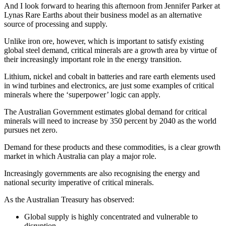
And I look forward to hearing this afternoon from Jennifer Parker at
Lynas Rare Earths about their business model as an alternative
source of processing and supply.​​​​‌ ‍ ​‍​‍‌‍ ‌ ​‍‌‍‍‌‌‍‌ ‌‍‍‌‌‍ ‍​‍​‍​ ‍‍​‍​‍‌ ​ ‌‍​‌‌‍ ‍‌‍‍‌‌ ‌​‌ ‍‌​‍ ‍‌‍‍‌‌‍ ​‍​‍​‍ ​​‍​‍‌‍‍​‌ ​‍‌‍‌‌‌‍‌‍​‍​‍​ ‍‍​‍​‍‌‍‍​‌ ‌​‌ ‌​‌ ​​​ ‍‍​‍ ​‍ ‌‍ ​‌‍ ‌‍​ ‌‍​‌‌‍ ​‌‍‍​‌‍ ‌ ​ ‌ ‌​​ ‍‍​ ​ ​ ​ ​ ​ ​ ​ ​‍ ‌‍‍‌‌‍ ‍‌ ‌​‌‍‌‌‌‍ ‍‌ ‌​​‍ ‌‍‌‌‌‍‌​‌‍‍‌‌ ‌​​‍ ‌‍ ‌‌‍ ‌‍‌​‌‍‌‌​ ‌‌ ​​‌ ​‍‌‍‌‌‌ ​ ‌‍‌‌‌‍ ‍‌ ‌​‌‍​‌‌ ‌​‌‍‍‌‌‍ ‌‍ ‍​ ‍ ‌‍‍‌‌‍‌​​ ‌‌‍‌‌​ ‌‌‌‍‌‍‌‍‌​‌‍​‍‌‍​‌​ ‌‌​ ‍‌​‍ ‌​ ​‍‌‍​‍​ ​​​ ​​​‍ ‌​ ‌​‌‍‌‍​ ‌‍‌‍‌​​‍ ‌‌‍​‌‌‍​‍‌‍​ ​ ​‍​‍ ‌​ ​‍‌‍‌​​ ​‌‌‍​‌​ ​‍​ ​‌​ ​​​ ‌ ​ ‌‍‌‍‌‍‌‍​‌​ ​‍​ ‍ ‌ ‌​‌ ‍‌‌ ​​‌‍‌‌​ ‌‌‍ ‍‌‍‌‌‌ ‌ ‌ ​ ​ ‍ ‌ ​​‌‍​‌‌ ‌​‌‍‍​​ ‌‌‍​ ‌‍ ‌‍ ‍‌ ‌​‌‍‌‌‌‍ ‍‌ ‌​​‍‌‌​ ‌‌‌​​‍‌‌ ‌‍‍ ‌‍‌‌‌ ‍‌​‍‌‌​ ​ ‌​‌​​‍‌‌​ ​ ‌​‌​​‍‌‌​ ​‍​ ​‍‌‍‌​​ ​ ‌‍​‌​ ​‍​ ‍‌‌‍‌​​ ​​​ ‌‍​ ‌‍‌‍​ ​ ‌‍​ ‌ ​‍‌‌​ ​‍​ ​‍​‍‌‌​ ‌‌‌​‌​​‍ ‍‌‍​ ‌‍‍​‌‍‍‌‌‍ ​‌‍‌​‌ ​‍‌‍‌‌‌‍ ‍​‍‌‌​ ‌‌‌​​‍‌‌ ‌‍‍ ‌‍‌‌‌ ‍‌​‍‌‌​ ​ ‌​‌​​‍‌‌​ ​ ‌​‌​​‍‌‌​ ​‍​ ​‍​ ​ ‌‍​ ​ ‌​​ ‌ ‌‍‌‌​ ​‍​ ‌​​ ​ ‌‍‌​​ ​ ‌‍‌​​ ‌ ​‍‌‌​ ​‍​ ​‍​‍‌‌​ ‌‌‌​‌​​‍ ‍‌ ‌​‌‍‌‌‌ ‍​‌ ‌​​ ‌‍​‍‌‍​‌‌ ​ ‌‍‌‌‌‌‌‌‌ ​‍‌‍ ​​ ‌‌‍‍​‌ ‌​‌ ‌​‌ ​​​‍‌‌​ ​ ‌​​‌​‍‌‌​ ​‍‌​‌‍​‍‌‌​ ​‍‌​‌‍‌‍ ​‌‍ ‌‍​ ‌‍​‌‌‍ ​‌‍‍​‌‍ ‌ ​ ‌ ‌​​‍‌‌​ ​ ‌​​‌​ ​ ​ ​ ​ ​ ​ ​ ​‍‌‍‌‍‍‌‌‍‌​​ ‌‌‍‌‌​ ‌‌‌‍‌‍‌‍‌​‌‍​‍‌‍​‌​ ‌‌​ ‍‌​‍ ‌​ ​‍‌‍​‍​ ​​​ ​​​‍ ‌​ ‌​‌‍‌‍​ ‌‍‌‍‌​​‍ ‌‌‍​‌‌‍​‍‌‍​ ​ ​‍​‍ ‌​ ​‍‌‍‌​​ ​‌‌‍​‌​ ​‍​ ​‌​ ​​​ ‌ ​ ‌‍‌‍‌‍‌‍​‌​ ​‍​‍‌‍‌ ‌​‌ ‍‌‌ ​​‌‍‌‌​ ‌‌‍ ‍‌‍‌‌‌ ‌ ‌ ​ ​‍‌‍‌ ​​‌‍​‌‌ ‌​‌‍‍​​ ‌‌‍​ ‌‍ ‌‍ ‍‌ ‌​‌‍‌‌‌‍ ‍‌ ‌​​‍‌‌​ ‌‌‌​​‍‌‌ ‌‍‍ ‌‍‌‌‌ ‍‌​‍‌‌​ ​ ‌​‌​​‍‌‌​ ​ ‌​‌​​‍‌‌​ ​‍​ ​‍‌‍‌​​ ​ ‌‍​‌​ ​‍​ ‍‌‌‍‌​​ ​​​ ‌‍​ ‌‍‌‍​ ​ ‌‍​ ‌ ​‍‌‌​ ​‍​ ​‍​‍‌‌​ ‌‌‌​‌​​‍ ‍‌‍​ ‌‍‍​‌‍‍‌‌‍ ​‌‍‌​‌ ​‍‌‍‌‌‌‍ ‍​‍‌‌​ ‌‌‌​​‍‌‌ ‌‍‍ ‌‍‌‌‌ ‍‌​‍‌‌​ ​ ‌​‌​​‍‌‌​ ​ ‌​‌​​‍‌‌​ ​‍​ ​‍​ ​ ‌‍​ ​ ‌​​ ‌ ‌‍‌‌​ ​‍​ ‌​​ ​ ‌‍‌​​ ​ ‌‍‌​​ ‌ ​‍‌‌​ ​‍​ ​‍​‍‌‌​ ‌‌‌​‌​​‍ ‍‌ ‌​‌‍‌‌‌ ‍​‌ ‌​​‍‌‍‌ ​​‌‍‌‌‌ ​‍‌ ​ ‌ ​​‌‍‌‌‌‍​ ‌ ‌​‌‍‍‌‌ ‌‍‌‍‌‌​ ‌‌ ​​‌ ‌‌‌‍​‍‌‍ ​‌‍‍‌‌ ​ ‌‍‍​‌‍‌‌‌‍‌​​‍​‍‌ ‌
Unlike iron ore, however, which is important to satisfy existing
global steel demand, critical minerals are a growth area by virtue of
their increasingly important role in the energy transition.​​​​‌ ‍ ​‍​‍‌‍ ‌ ​‍‌‍‍‌‌‍‌ ‌‍‍‌‌‍ ‍​‍​‍​ ‍‍​‍​‍‌ ​ ‌‍​‌‌‍ ‍‌‍‍‌‌ ‌​‌ ‍‌​‍ ‍‌‍‍‌‌‍ ​‍​‍​‍ ​​‍​‍‌‍‍​‌ ​‍‌‍‌‌‌‍‌‍​‍​‍​ ‍‍​‍​‍‌‍‍​‌ ‌​‌ ‌​‌ ​​​ ‍‍​‍ ​‍ ‌‍ ​‌‍ ‌‍​ ‌‍​‌‌‍ ​‌‍‍​‌‍ ‌ ​ ‌ ‌​​ ‍‍​ ​ ​ ​ ​ ​ ​ ​ ​‍ ‌‍‍‌‌‍ ‍‌ ‌​‌‍‌‌‌‍ ‍‌ ‌​​‍ ‌‍‌‌‌‍‌​‌‍‍‌‌ ‌​​‍ ‌‍ ‌‌‍ ‌‍‌​‌‍‌‌​ ‌‌ ​​‌ ​‍‌‍‌‌‌ ​ ‌‍‌‌‌‍ ‍‌ ‌​‌‍​‌‌ ‌​‌‍‍‌‌‍ ‌‍ ‍​ ‍ ‌‍‍‌‌‍‌​​ ‌‌‍‌‌​ ‌‌‌‍‌‍‌‍‌​‌‍​‍‌‍​‌​ ‌‌​ ‍‌​‍ ‌​ ​‍‌‍​‍​ ​​​ ​​​‍ ‌​ ‌​‌‍‌‍​ ‌‍‌‍‌​​‍ ‌‌‍​‌‌‍​‍‌‍​ ​ ​‍​‍ ‌​ ​‍‌‍‌​​ ​‌‌‍​‌​ ​‍​ ​‌​ ​​​ ‌ ​ ‌‍‌‍‌‍‌‍​‌​ ​‍​ ‍ ‌ ‌​‌ ‍‌‌ ​​‌‍‌‌​ ‌‌‍ ‍‌‍‌‌‌ ‌ ‌ ​ ​ ‍ ‌ ​​‌‍​‌‌ ‌​‌‍‍​​ ‌‌‍​ ‌‍ ‌‍ ‍‌ ‌​‌‍‌‌‌‍ ‍‌ ‌​​‍‌‌​ ‌‌‌​​‍‌‌ ‌‍‍ ‌‍‌‌‌ ‍‌​‍‌‌​ ​ ‌​‌​​‍‌‌​ ​ ‌​‌​​‍‌‌​ ​‍​ ​‍‌‍​‍‌‍‌‌​ ​​​ ​​​ ‌‌​ ​ ​ ‌‌​ ‌‌​ ​ ​ ​‍​ ​ ​ ​ ​‍‌‌​ ​‍​ ​‍​‍‌‌​ ‌‌‌​‌​​‍ ‍‌‍​ ‌‍‍​‌‍‍‌‌‍ ​‌‍‌​‌ ​‍‌‍‌‌‌‍ ‍​‍‌‌​ ‌‌‌​​‍‌‌ ‌‍‍ ‌‍‌‌‌ ‍‌​‍‌‌​ ​ ‌​‌​​‍‌‌​ ​ ‌​‌​​‍‌‌​ ​‍​ ​‍​ ‌​‌‍‌‌​ ‌‍​ ‌ ​ ‌ ​ ‌‌​ ​​​ ‍​‌‍​‍​ ​‌‌‍‌‌​ ‌‍​‍‌‌​ ​‍​ ​‍​‍‌‌​ ‌‌‌​‌​​‍ ‍‌ ‌​‌‍‌‌‌ ‍​‌ ‌​​ ‌‍​‍‌‍​‌‌ ​ ‌‍‌‌‌‌‌‌‌ ​‍‌‍ ​​ ‌‌‍‍​‌ ‌​‌ ‌​‌ ​​​‍‌‌​ ​ ‌​​‌​‍‌‌​ ​‍‌​‌‍​‍‌‌​ ​‍‌​‌‍‌‍ ​‌‍ ‌‍​ ‌‍​‌‌‍ ​‌‍‍​‌‍ ‌ ​ ‌ ‌​​‍‌‌​ ​ ‌​​‌​ ​ ​ ​ ​ ​ ​ ​ ​‍‌‍‌‍‍‌‌‍‌​​ ‌‌‍‌‌​ ‌‌‌‍‌‍‌‍‌​‌‍​‍‌‍​‌​ ‌‌​ ‍‌​‍ ‌​ ​‍‌‍​‍​ ​​​ ​​​‍ ‌​ ‌​‌‍‌‍​ ‌‍‌‍‌​​‍ ‌‌‍​‌‌‍​‍‌‍​ ​ ​‍​‍ ‌​ ​‍‌‍‌​​ ​‌‌‍​‌​ ​‍​ ​‌​ ​​​ ‌ ​ ‌‍‌‍‌‍‌‍​‌​ ​‍​‍‌‍‌ ‌​‌ ‍‌‌ ​​‌‍‌‌​ ‌‌‍ ‍‌‍‌‌‌ ‌ ‌ ​ ​‍‌‍‌ ​​‌‍​‌‌ ‌​‌‍‍​​ ‌‌‍​ ‌‍ ‌‍ ‍‌ ‌​‌‍‌‌‌‍ ‍‌ ‌​​‍‌‌​ ‌‌‌​​‍‌‌ ‌‍‍ ‌‍‌‌‌ ‍‌​‍‌‌​ ​ ‌​‌​​‍‌‌​ ​ ‌​‌​​‍‌‌​ ​‍​ ​‍‌‍​‍‌‍‌‌​ ​​​ ​​​ ‌‌​ ​ ​ ‌‌​ ‌‌​ ​ ​ ​‍​ ​ ​ ​ ​‍‌‌​ ​‍​ ​‍​‍‌‌​ ‌‌‌​‌​​‍ ‍‌‍​ ‌‍‍​‌‍‍‌‌‍ ​‌‍‌​‌ ​‍‌‍‌‌‌‍ ‍​‍‌‌​ ‌‌‌​​‍‌‌ ‌‍‍ ‌‍‌‌‌ ‍‌​‍‌‌​ ​ ‌​‌​​‍‌‌​ ​ ‌​‌​​‍‌‌​ ​‍​ ​‍​ ‌​‌‍‌‌​ ‌‍​ ‌ ​ ‌ ​ ‌‌​ ​​​ ‍​‌‍​‍​ ​‌‌‍‌‌​ ‌‍​‍‌‌​ ​‍​ ​‍​‍‌‌​ ‌‌‌​‌​​‍ ‍‌ ‌​‌‍‌‌‌ ‍​‌ ‌​​‍‌‍‌ ​​‌‍‌‌‌ ​‍‌ ​ ‌ ​​‌‍‌‌‌‍​ ‌ ‌​‌‍‍‌‌ ‌‍‌‍‌‌​ ‌‌ ​​‌ ‌‌‌‍​‍‌‍ ​‌‍‍‌‌ ​ ‌‍‍​‌‍‌‌‌‍‌​​‍​‍‌ ‌
Lithium, nickel and cobalt in batteries and rare earth elements used
in wind turbines and electronics, are just some examples of critical
minerals where the ‘superpower’ logic can apply.​​​​‌ ‍ ​‍​‍‌‍ ‌ ​‍‌‍‍‌‌‍‌ ‌‍‍‌‌‍ ‍​‍​‍​ ‍‍​‍​‍‌ ​ ‌‍​‌‌‍ ‍‌‍‍‌‌ ‌​‌ ‍‌​‍ ‍‌‍‍‌‌‍ ​‍​‍​‍ ​​‍​‍‌‍‍​‌ ​‍‌‍‌‌‌‍‌‍​‍​‍​ ‍‍​‍​‍‌‍‍​‌ ‌​‌ ‌​‌ ​​​ ‍‍​‍ ​‍ ‌‍ ​‌‍ ‌‍​ ‌‍​‌‌‍ ​‌‍‍​‌‍ ‌ ​ ‌ ‌​​ ‍‍​ ​ ​ ​ ​ ​ ​ ​ ​‍ ‌‍‍‌‌‍ ‍‌ ‌​‌‍‌‌‌‍ ‍‌ ‌​​‍ ‌‍‌‌‌‍‌​‌‍‍‌‌ ‌​​‍ ‌‍ ‌‌‍ ‌‍‌​‌‍‌‌​ ‌‌ ​​‌ ​‍‌‍‌‌‌ ​ ‌‍‌‌‌‍ ‍‌ ‌​‌‍​‌‌ ‌​‌‍‍‌‌‍ ‌‍ ‍​ ‍ ‌‍‍‌‌‍‌​​ ‌‌‍‌‌​ ‌‌‌‍‌‍‌‍‌​‌‍​‍‌‍​‌​ ‌‌​ ‍‌​‍ ‌​ ​‍‌‍​‍​ ​​​ ​​​‍ ‌​ ‌​‌‍‌‍​ ‌‍‌‍‌​​‍ ‌‌‍​‌‌‍​‍‌‍​ ​ ​‍​‍ ‌​ ​‍‌‍‌​​ ​‌‌‍​‌​ ​‍​ ​‌​ ​​​ ‌ ​ ‌‍‌‍‌‍‌‍​‌​ ​‍​ ‍ ‌ ‌​‌ ‍‌‌ ​​‌‍‌‌​ ‌‌‍ ‍‌‍‌‌‌ ‌ ‌ ​ ​ ‍ ‌ ​​‌‍​‌‌ ‌​‌‍‍​​ ‌‌‍​ ‌‍ ‌‍ ‍‌ ‌​‌‍‌‌‌‍ ‍‌ ‌​​‍‌‌​ ‌‌‌​​‍‌‌ ‌‍‍ ‌‍‌‌‌ ‍‌​‍‌‌​ ​ ‌​‌​​‍‌‌​ ​ ‌​‌​​‍‌‌​ ​‍​ ​‍​ ​ ​ ​‍‌‍​‍​ ​​​ ​​​ ‌‍​ ​‍​ ​‌​ ​​​ ​ ​ ‌ ‌‍‌‌​‍‌‌​ ​‍​ ​‍​‍‌‌​ ‌‌‌​‌​​‍ ‍‌‍​ ‌‍‍​‌‍‍‌‌‍ ​‌‍‌​‌ ​‍‌‍‌‌‌‍ ‍​‍‌‌​ ‌‌‌​​‍‌‌ ‌‍‍ ‌‍‌‌‌ ‍‌​‍‌‌​ ​ ‌​‌​​‍‌‌​ ​ ‌​‌​​‍‌‌​ ​‍​ ​‍​ ‍​‌‍‌​‌‍​ ‌‍​‌‌‍​ ​ ​​​ ​‍‌‍‌‌​ ‌​​ ‍‌​ ​​​ ​ ​‍‌‌​ ​‍​ ​‍​‍‌‌​ ‌‌‌​‌​​‍ ‍‌ ‌​‌‍‌‌‌ ‍​‌ ‌​​ ‌‍​‍‌‍​‌‌ ​ ‌‍‌‌‌‌‌‌‌ ​‍‌‍ ​​ ‌‌‍‍​‌ ‌​‌ ‌​‌ ​​​‍‌‌​ ​ ‌​​‌​‍‌‌​ ​‍‌​‌‍​‍‌‌​ ​‍‌​‌‍‌‍ ​‌‍ ‌‍​ ‌‍​‌‌‍ ​‌‍‍​‌‍ ‌ ​ ‌ ‌​​‍‌‌​ ​ ‌​​‌​ ​ ​ ​ ​ ​ ​ ​ ​‍‌‍‌‍‍‌‌‍‌​​ ‌‌‍‌‌​ ‌‌‌‍‌‍‌‍‌​‌‍​‍‌‍​‌​ ‌‌​ ‍‌​‍ ‌​ ​‍‌‍​‍​ ​​​ ​​​‍ ‌​ ‌​‌‍‌‍​ ‌‍‌‍‌​​‍ ‌‌‍​‌‌‍​‍‌‍​ ​ ​‍​‍ ‌​ ​‍‌‍‌​​ ​‌‌‍​‌​ ​‍​ ​‌​ ​​​ ‌ ​ ‌‍‌‍‌‍‌‍​‌​ ​‍​‍‌‍‌ ‌​‌ ‍‌‌ ​​‌‍‌‌​ ‌‌‍ ‍‌‍‌‌‌ ‌ ‌ ​ ​‍‌‍‌ ​​‌‍​‌‌ ‌​‌‍‍​​ ‌‌‍​ ‌‍ ‌‍ ‍‌ ‌​‌‍‌‌‌‍ ‍‌ ‌​​‍‌‌​ ‌‌‌​​‍‌‌ ‌‍‍ ‌‍‌‌‌ ‍‌​‍‌‌​ ​ ‌​‌​​‍‌‌​ ​ ‌​‌​​‍‌‌​ ​‍​ ​‍​ ​ ​ ​‍‌‍​‍​ ​​​ ​​​ ‌‍​ ​‍​ ​‌​ ​​​ ​ ​ ‌ ‌‍‌‌​‍‌‌​ ​‍​ ​‍​‍‌‌​ ‌‌‌​‌​​‍ ‍‌‍​ ‌‍‍​‌‍‍‌‌‍ ​‌‍‌​‌ ​‍‌‍‌‌‌‍ ‍​‍‌‌​ ‌‌‌​​‍‌‌ ‌‍‍ ‌‍‌‌‌ ‍‌​‍‌‌​ ​ ‌​‌​​‍‌‌​ ​ ‌​‌​​‍‌‌​ ​‍​ ​‍​ ‍​‌‍‌​‌‍​ ‌‍​‌‌‍​ ​ ​​​ ​‍‌‍‌‌​ ‌​​ ‍‌​ ​​​ ​ ​‍‌‌​ ​‍​ ​‍​‍‌‌​ ‌‌‌​‌​​‍ ‍‌ ‌​‌‍‌‌‌ ‍​‌ ‌​​‍‌‍‌ ​​‌‍‌‌‌ ​‍‌ ​ ‌ ​​‌‍‌‌‌‍​ ‌ ‌​‌‍‍‌‌ ‌‍‌‍‌‌​ ‌‌ ​​‌ ‌‌‌‍​‍‌‍ ​‌‍‍‌‌ ​ ‌‍‍​‌‍‌‌‌‍‌​​‍​‍‌ ‌
The Australian Government estimates global demand for critical
minerals will need to increase by 350 percent by 2040 as the world
pursues net zero.​​​​‌ ‍ ​‍​‍‌‍ ‌ ​‍‌‍‍‌‌‍‌ ‌‍‍‌‌‍ ‍​‍​‍​ ‍‍​‍​‍‌ ​ ‌‍​‌‌‍ ‍‌‍‍‌‌ ‌​‌ ‍‌​‍ ‍‌‍‍‌‌‍ ​‍​‍​‍ ​​‍​‍‌‍‍​‌ ​‍‌‍‌‌‌‍‌‍​‍​‍​ ‍‍​‍​‍‌‍‍​‌ ‌​‌ ‌​‌ ​​​ ‍‍​‍ ​‍ ‌‍ ​‌‍ ‌‍​ ‌‍​‌‌‍ ​‌‍‍​‌‍ ‌ ​ ‌ ‌​​ ‍‍​ ​ ​ ​ ​ ​ ​ ​ ​‍ ‌‍‍‌‌‍ ‍‌ ‌​‌‍‌‌‌‍ ‍‌ ‌​​‍ ‌‍‌‌‌‍‌​‌‍‍‌‌ ‌​​‍ ‌‍ ‌‌‍ ‌‍‌​‌‍‌‌​ ‌‌ ​​‌ ​‍‌‍‌‌‌ ​ ‌‍‌‌‌‍ ‍‌ ‌​‌‍​‌‌ ‌​‌‍‍‌‌‍ ‌‍ ‍​ ‍ ‌‍‍‌‌‍‌​​ ‌‌‍‌‌​ ‌‌‌‍‌‍‌‍‌​‌‍​‍‌‍​‌​ ‌‌​ ‍‌​‍ ‌​ ​‍‌‍​‍​ ​​​ ​​​‍ ‌​ ‌​‌‍‌‍​ ‌‍‌‍‌​​‍ ‌‌‍​‌‌‍​‍‌‍​ ​ ​‍​‍ ‌​ ​‍‌‍‌​​ ​‌‌‍​‌​ ​‍​ ​‌​ ​​​ ‌ ​ ‌‍‌‍‌‍‌‍​‌​ ​‍​ ‍ ‌ ‌​‌ ‍‌‌ ​​‌‍‌‌​ ‌‌‍ ‍‌‍‌‌‌ ‌ ‌ ​ ​ ‍ ‌ ​​‌‍​‌‌ ‌​‌‍‍​​ ‌‌‍​ ‌‍ ‌‍ ‍‌ ‌​‌‍‌‌‌‍ ‍‌ ‌​​‍‌‌​ ‌‌‌​​‍‌‌ ‌‍‍ ‌‍‌‌‌ ‍‌​‍‌‌​ ​ ‌​‌​​‍‌‌​ ​ ‌​‌​​‍‌‌​ ​‍​ ​‍‌‍‌​‌‍​‌​ ​‌​ ‌ ‌‍‌​‌‍​‌​ ​ ​ ‍​‌‍‌​​ ‌​​ ​​​ ‍​​‍‌‌​ ​‍​ ​‍​‍‌‌​ ‌‌‌​‌​​‍ ‍‌‍​ ‌‍‍​‌‍‍‌‌‍ ​‌‍‌​‌ ​‍‌‍‌‌‌‍ ‍​‍‌‌​ ‌‌‌​​‍‌‌ ‌‍‍ ‌‍‌‌‌ ‍‌​‍‌‌​ ​ ‌​‌​​‍‌‌​ ​ ‌​‌​​‍‌‌​ ​‍​ ​‍​ ‌‌‌‍​ ​ ​‌‌‍‌​​ ‌‌‌‍‌‌​ ‍​​ ‌‌​ ‌‌​ ​‍​ ‍‌‌‍​‍​‍‌‌​ ​‍​ ​‍​‍‌‌​ ‌‌‌​‌​​‍ ‍‌ ‌​‌‍‌‌‌ ‍​‌ ‌​​ ‌‍​‍‌‍​‌‌ ​ ‌‍‌‌‌‌‌‌‌ ​‍‌‍ ​​ ‌‌‍‍​‌ ‌​‌ ‌​‌ ​​​‍‌‌​ ​ ‌​​‌​‍‌‌​ ​‍‌​‌‍​‍‌‌​ ​‍‌​‌‍‌‍ ​‌‍ ‌‍​ ‌‍​‌‌‍ ​‌‍‍​‌‍ ‌ ​ ‌ ‌​​‍‌‌​ ​ ‌​​‌​ ​ ​ ​ ​ ​ ​ ​ ​‍‌‍‌‍‍‌‌‍‌​​ ‌‌‍‌‌​ ‌‌‌‍‌‍‌‍‌​‌‍​‍‌‍​‌​ ‌‌​ ‍‌​‍ ‌​ ​‍‌‍​‍​ ​​​ ​​​‍ ‌​ ‌​‌‍‌‍​ ‌‍‌‍‌​​‍ ‌‌‍​‌‌‍​‍‌‍​ ​ ​‍​‍ ‌​ ​‍‌‍‌​​ ​‌‌‍​‌​ ​‍​ ​‌​ ​​​ ‌ ​ ‌‍‌‍‌‍‌‍​‌​ ​‍​‍‌‍‌ ‌​‌ ‍‌‌ ​​‌‍‌‌​ ‌‌‍ ‍‌‍‌‌‌ ‌ ‌ ​ ​‍‌‍‌ ​​‌‍​‌‌ ‌​‌‍‍​​ ‌‌‍​ ‌‍ ‌‍ ‍‌ ‌​‌‍‌‌‌‍ ‍‌ ‌​​‍‌‌​ ‌‌‌​​‍‌‌ ‌‍‍ ‌‍‌‌‌ ‍‌​‍‌‌​ ​ ‌​‌​​‍‌‌​ ​ ‌​‌​​‍‌‌​ ​‍​ ​‍‌‍‌​‌‍​‌​ ​‌​ ‌ ‌‍‌​‌‍​‌​ ​ ​ ‍​‌‍‌​​ ‌​​ ​​​ ‍​​‍‌‌​ ​‍​ ​‍​‍‌‌​ ‌‌‌​‌​​‍ ‍‌‍​ ‌‍‍​‌‍‍‌‌‍ ​‌‍‌​‌ ​‍‌‍‌‌‌‍ ‍​‍‌‌​ ‌‌‌​​‍‌‌ ‌‍‍ ‌‍‌‌‌ ‍‌​‍‌‌​ ​ ‌​‌​​‍‌‌​ ​ ‌​‌​​‍‌‌​ ​‍​ ​‍​ ‌‌‌‍​ ​ ​‌‌‍‌​​ ‌‌‌‍‌‌​ ‍​​ ‌‌​ ‌‌​ ​‍​ ‍‌‌‍​‍​‍‌‌​ ​‍​ ​‍​‍‌‌​ ‌‌‌​‌​​‍ ‍‌ ‌​‌‍‌‌‌ ‍​‌ ‌​​‍‌‍‌ ​​‌‍‌‌‌ ​‍‌ ​ ‌ ​​‌‍‌‌‌‍​ ‌ ‌​‌‍‍‌‌ ‌‍‌‍‌‌​ ‌‌ ​​‌ ‌‌‌‍​‍‌‍ ​‌‍‍‌‌ ​ ‌‍‍​‌‍‌‌‌‍‌​​‍​‍‌ ‌
Demand for these products and these commodities, is a clear growth
market in which Australia can play a major role.​​​​‌ ‍ ​‍​‍‌‍ ‌ ​‍‌‍‍‌‌‍‌ ‌‍‍‌‌‍ ‍​‍​‍​ ‍‍​‍​‍‌ ​ ‌‍​‌‌‍ ‍‌‍‍‌‌ ‌​‌ ‍‌​‍ ‍‌‍‍‌‌‍ ​‍​‍​‍ ​​‍​‍‌‍‍​‌ ​‍‌‍‌‌‌‍‌‍​‍​‍​ ‍‍​‍​‍‌‍‍​‌ ‌​‌ ‌​‌ ​​​ ‍‍​‍ ​‍ ‌‍ ​‌‍ ‌‍​ ‌‍​‌‌‍ ​‌‍‍​‌‍ ‌ ​ ‌ ‌​​ ‍‍​ ​ ​ ​ ​ ​ ​ ​ ​‍ ‌‍‍‌‌‍ ‍‌ ‌​‌‍‌‌‌‍ ‍‌ ‌​​‍ ‌‍‌‌‌‍‌​‌‍‍‌‌ ‌​​‍ ‌‍ ‌‌‍ ‌‍‌​‌‍‌‌​ ‌‌ ​​‌ ​‍‌‍‌‌‌ ​ ‌‍‌‌‌‍ ‍‌ ‌​‌‍​‌‌ ‌​‌‍‍‌‌‍ ‌‍ ‍​ ‍ ‌‍‍‌‌‍‌​​ ‌‌‍‌‌​ ‌‌‌‍‌‍‌‍‌​‌‍​‍‌‍​‌​ ‌‌​ ‍‌​‍ ‌​ ​‍‌‍​‍​ ​​​ ​​​‍ ‌​ ‌​‌‍‌‍​ ‌‍‌‍‌​​‍ ‌‌‍​‌‌‍​‍‌‍​ ​ ​‍​‍ ‌​ ​‍‌‍‌​​ ​‌‌‍​‌​ ​‍​ ​‌​ ​​​ ‌ ​ ‌‍‌‍‌‍‌‍​‌​ ​‍​ ‍ ‌ ‌​‌ ‍‌‌ ​​‌‍‌‌​ ‌‌‍ ‍‌‍‌‌‌ ‌ ‌ ​ ​ ‍ ‌ ​​‌‍​‌‌ ‌​‌‍‍​​ ‌‌‍​ ‌‍ ‌‍ ‍‌ ‌​‌‍‌‌‌‍ ‍‌ ‌​​‍‌‌​ ‌‌‌​​‍‌‌ ‌‍‍ ‌‍‌‌‌ ‍‌​‍‌‌​ ​ ‌​‌​​‍‌‌​ ​ ‌​‌​​‍‌‌​ ​‍​ ​‍​ ​‌​ ‌‌​ ​​‌‍​‍‌‍‌‍‌‍‌​​ ‍‌​ ‌‍‌‍​‍‌‍‌​​ ​ ​ ‌‍​‍‌‌​ ​‍​ ​‍​‍‌‌​ ‌‌‌​‌​​‍ ‍‌‍​ ‌‍‍​‌‍‍‌‌‍ ​‌‍‌​‌ ​‍‌‍‌‌‌‍ ‍​‍‌‌​ ‌‌‌​​‍‌‌ ‌‍‍ ‌‍‌‌‌ ‍‌​‍‌‌​ ​ ‌​‌​​‍‌‌​ ​ ‌​‌​​‍‌‌​ ​‍​ ​‍​ ‍‌‌‍​‍​ ​​​ ‌ ‌‍‌‍​ ‌​‌‍‌‌‌‍​‌​ ​ ​ ​‍​ ‍​​ ‍​​‍‌‌​ ​‍​ ​‍​‍‌‌​ ‌‌‌​‌​​‍ ‍‌ ‌​‌‍‌‌‌ ‍​‌ ‌​​ ‌‍​‍‌‍​‌‌ ​ ‌‍‌‌‌‌‌‌‌ ​‍‌‍ ​​ ‌‌‍‍​‌ ‌​‌ ‌​‌ ​​​‍‌‌​ ​ ‌​​‌​‍‌‌​ ​‍‌​‌‍​‍‌‌​ ​‍‌​‌‍‌‍ ​‌‍ ‌‍​ ‌‍​‌‌‍ ​‌‍‍​‌‍ ‌ ​ ‌ ‌​​‍‌‌​ ​ ‌​​‌​ ​ ​ ​ ​ ​ ​ ​ ​‍‌‍‌‍‍‌‌‍‌​​ ‌‌‍‌‌​ ‌‌‌‍‌‍‌‍‌​‌‍​‍‌‍​‌​ ‌‌​ ‍‌​‍ ‌​ ​‍‌‍​‍​ ​​​ ​​​‍ ‌​ ‌​‌‍‌‍​ ‌‍‌‍‌​​‍ ‌‌‍​‌‌‍​‍‌‍​ ​ ​‍​‍ ‌​ ​‍‌‍‌​​ ​‌‌‍​‌​ ​‍​ ​‌​ ​​​ ‌ ​ ‌‍‌‍‌‍‌‍​‌​ ​‍​‍‌‍‌ ‌​‌ ‍‌‌ ​​‌‍‌‌​ ‌‌‍ ‍‌‍‌‌‌ ‌ ‌ ​ ​‍‌‍‌ ​​‌‍​‌‌ ‌​‌‍‍​​ ‌‌‍​ ‌‍ ‌‍ ‍‌ ‌​‌‍‌‌‌‍ ‍‌ ‌​​‍‌‌​ ‌‌‌​​‍‌‌ ‌‍‍ ‌‍‌‌‌ ‍‌​‍‌‌​ ​ ‌​‌​​‍‌‌​ ​ ‌​‌​​‍‌‌​ ​‍​ ​‍​ ​‌​ ‌‌​ ​​‌‍​‍‌‍‌‍‌‍‌​​ ‍‌​ ‌‍‌‍​‍‌‍‌​​ ​ ​ ‌‍​‍‌‌​ ​‍​ ​‍​‍‌‌​ ‌‌‌​‌​​‍ ‍‌‍​ ‌‍‍​‌‍‍‌‌‍ ​‌‍‌​‌ ​‍‌‍‌‌‌‍ ‍​‍‌‌​ ‌‌‌​​‍‌‌ ‌‍‍ ‌‍‌‌‌ ‍‌​‍‌‌​ ​ ‌​‌​​‍‌‌​ ​ ‌​‌​​‍‌‌​ ​‍​ ​‍​ ‍‌‌‍​‍​ ​​​ ‌ ‌‍‌‍​ ‌​‌‍‌‌‌‍​‌​ ​ ​ ​‍​ ‍​​ ‍​​‍‌‌​ ​‍​ ​‍​‍‌‌​ ‌‌‌​‌​​‍ ‍‌ ‌​‌‍‌‌‌ ‍​‌ ‌​​‍‌‍‌ ​​‌‍‌‌‌ ​‍‌ ​ ‌ ​​‌‍‌‌‌‍​ ‌ ‌​‌‍‍‌‌ ‌‍‌‍‌‌​ ‌‌ ​​‌ ‌‌‌‍​‍‌‍ ​‌‍‍‌‌ ​ ‌‍‍​‌‍‌‌‌‍‌​​‍​‍‌ ‌
Increasingly governments are also recognising the energy and
national security imperative of critical minerals.​​​​‌ ‍ ​‍​‍‌‍ ‌ ​‍‌‍‍‌‌‍‌ ‌‍‍‌‌‍ ‍​‍​‍​ ‍‍​‍​‍‌ ​ ‌‍​‌‌‍ ‍‌‍‍‌‌ ‌​‌ ‍‌​‍ ‍‌‍‍‌‌‍ ​‍​‍​‍ ​​‍​‍‌‍‍​‌ ​‍‌‍‌‌‌‍‌‍​‍​‍​ ‍‍​‍​‍‌‍‍​‌ ‌​‌ ‌​‌ ​​​ ‍‍​‍ ​‍ ‌‍ ​‌‍ ‌‍​ ‌‍​‌‌‍ ​‌‍‍​‌‍ ‌ ​ ‌ ‌​​ ‍‍​ ​ ​ ​ ​ ​ ​ ​ ​‍ ‌‍‍‌‌‍ ‍‌ ‌​‌‍‌‌‌‍ ‍‌ ‌​​‍ ‌‍‌‌‌‍‌​‌‍‍‌‌ ‌​​‍ ‌‍ ‌‌‍ ‌‍‌​‌‍‌‌​ ‌‌ ​​‌ ​‍‌‍‌‌‌ ​ ‌‍‌‌‌‍ ‍‌ ‌​‌‍​‌‌ ‌​‌‍‍‌‌‍ ‌‍ ‍​ ‍ ‌‍‍‌‌‍‌​​ ‌‌‍‌‌​ ‌‌‌‍‌‍‌‍‌​‌‍​‍‌‍​‌​ ‌‌​ ‍‌​‍ ‌​ ​‍‌‍​‍​ ​​​ ​​​‍ ‌​ ‌​‌‍‌‍​ ‌‍‌‍‌​​‍ ‌‌‍​‌‌‍​‍‌‍​ ​ ​‍​‍ ‌​ ​‍‌‍‌​​ ​‌‌‍​‌​ ​‍​ ​‌​ ​​​ ‌ ​ ‌‍‌‍‌‍‌‍​‌​ ​‍​ ‍ ‌ ‌​‌ ‍‌‌ ​​‌‍‌‌​ ‌‌‍ ‍‌‍‌‌‌ ‌ ‌ ​ ​ ‍ ‌ ​​‌‍​‌‌ ‌​‌‍‍​​ ‌‌‍​ ‌‍ ‌‍ ‍‌ ‌​‌‍‌‌‌‍ ‍‌ ‌​​‍‌‌​ ‌‌‌​​‍‌‌ ‌‍‍ ‌‍‌‌‌ ‍‌​‍‌‌​ ​ ‌​‌​​‍‌‌​ ​ ‌​‌​​‍‌‌​ ​‍​ ​‍‌‍​‌​ ‌ ‌‍‌​​ ‌‍​ ‌‌​ ‍​​ ‌​​ ‌​​ ​​​ ​‌​ ‌ ‌‍‌​​‍‌‌​ ​‍​ ​‍​‍‌‌​ ‌‌‌​‌​​‍ ‍‌‍​ ‌‍‍​‌‍‍‌‌‍ ​‌‍‌​‌ ​‍‌‍‌‌‌‍ ‍​‍‌‌​ ‌‌‌​​‍‌‌ ‌‍‍ ‌‍‌‌‌ ‍‌​‍‌‌​ ​ ‌​‌​​‍‌‌​ ​ ‌​‌​​‍‌‌​ ​‍​ ​‍​ ‍‌​ ‌‌‌‍‌‌​ ‌‌‌‍​‌​ ‌ ​ ‌ ​ ​‌​ ​​​ ‌ ​ ‌‌​ ‌‌​‍‌‌​ ​‍​ ​‍​‍‌‌​ ‌‌‌​‌​​‍ ‍‌ ‌​‌‍‌‌‌ ‍​‌ ‌​​ ‌‍​‍‌‍​‌‌ ​ ‌‍‌‌‌‌‌‌‌ ​‍‌‍ ​​ ‌‌‍‍​‌ ‌​‌ ‌​‌ ​​​‍‌‌​ ​ ‌​​‌​‍‌‌​ ​‍‌​‌‍​‍‌‌​ ​‍‌​‌‍‌‍ ​‌‍ ‌‍​ ‌‍​‌‌‍ ​‌‍‍​‌‍ ‌ ​ ‌ ‌​​‍‌‌​ ​ ‌​​‌​ ​ ​ ​ ​ ​ ​ ​ ​‍‌‍‌‍‍‌‌‍‌​​ ‌‌‍‌‌​ ‌‌‌‍‌‍‌‍‌​‌‍​‍‌‍​‌​ ‌‌​ ‍‌​‍ ‌​ ​‍‌‍​‍​ ​​​ ​​​‍ ‌​ ‌​‌‍‌‍​ ‌‍‌‍‌​​‍ ‌‌‍​‌‌‍​‍‌‍​ ​ ​‍​‍ ‌​ ​‍‌‍‌​​ ​‌‌‍​‌​ ​‍​ ​‌​ ​​​ ‌ ​ ‌‍‌‍‌‍‌‍​‌​ ​‍​‍‌‍‌ ‌​‌ ‍‌‌ ​​‌‍‌‌​ ‌‌‍ ‍‌‍‌‌‌ ‌ ‌ ​ ​‍‌‍‌ ​​‌‍​‌‌ ‌​‌‍‍​​ ‌‌‍​ ‌‍ ‌‍ ‍‌ ‌​‌‍‌‌‌‍ ‍‌ ‌​​‍‌‌​ ‌‌‌​​‍‌‌ ‌‍‍ ‌‍‌‌‌ ‍‌​‍‌‌​ ​ ‌​‌​​‍‌‌​ ​ ‌​‌​​‍‌‌​ ​‍​ ​‍‌‍​‌​ ‌ ‌‍‌​​ ‌‍​ ‌‌​ ‍​​ ‌​​ ‌​​ ​​​ ​‌​ ‌ ‌‍‌​​‍‌‌​ ​‍​ ​‍​‍‌‌​ ‌‌‌​‌​​‍ ‍‌‍​ ‌‍‍​‌‍‍‌‌‍ ​‌‍‌​‌ ​‍‌‍‌‌‌‍ ‍​‍‌‌​ ‌‌‌​​‍‌‌ ‌‍‍ ‌‍‌‌‌ ‍‌​‍‌‌​ ​ ‌​‌​​‍‌‌​ ​ ‌​‌​​‍‌‌​ ​‍​ ​‍​ ‍‌​ ‌‌‌‍‌‌​ ‌‌‌‍​‌​ ‌ ​ ‌ ​ ​‌​ ​​​ ‌ ​ ‌‌​ ‌‌​‍‌‌​ ​‍​ ​‍​‍‌‌​ ‌‌‌​‌​​‍ ‍‌ ‌​‌‍‌‌‌ ‍​‌ ‌​​‍‌‍‌ ​​‌‍‌‌‌ ​‍‌ ​ ‌ ​​‌‍‌‌‌‍​ ‌ ‌​‌‍‍‌‌ ‌‍‌‍‌‌​ ‌‌ ​​‌ ‌‌‌‍​‍‌‍ ​‌‍‍‌‌ ​ ‌‍‍​‌‍‌‌‌‍‌​​‍​‍‌ ‌
As the Australian Treasury has observed:​​​​‌ ‍ ​‍​‍‌‍ ‌ ​‍‌‍‍‌‌‍‌ ‌‍‍‌‌‍ ‍​‍​‍​ ‍‍​‍​‍‌ ​ ‌‍​‌‌‍ ‍‌‍‍‌‌ ‌​‌ ‍‌​‍ ‍‌‍‍‌‌‍ ​‍​‍​‍ ​​‍​‍‌‍‍​‌ ​‍‌‍‌‌‌‍‌‍​‍​‍​ ‍‍​‍​‍‌‍‍​‌ ‌​‌ ‌​‌ ​​​ ‍‍​‍ ​‍ ‌‍ ​‌‍ ‌‍​ ‌‍​‌‌‍ ​‌‍‍​‌‍ ‌ ​ ‌ ‌​​ ‍‍​ ​ ​ ​ ​ ​ ​ ​ ​‍ ‌‍‍‌‌‍ ‍‌ ‌​‌‍‌‌‌‍ ‍‌ ‌​​‍ ‌‍‌‌‌‍‌​‌‍‍‌‌ ‌​​‍ ‌‍ ‌‌‍ ‌‍‌​‌‍‌‌​ ‌‌ ​​‌ ​‍‌‍‌‌‌ ​ ‌‍‌‌‌‍ ‍‌ ‌​‌‍​‌‌ ‌​‌‍‍‌‌‍ ‌‍ ‍​ ‍ ‌‍‍‌‌‍‌​​ ‌‌‍‌‌​ ‌‌‌‍‌‍‌‍‌​‌‍​‍‌‍​‌​ ‌‌​ ‍‌​‍ ‌​ ​‍‌‍​‍​ ​​​ ​​​‍ ‌​ ‌​‌‍‌‍​ ‌‍‌‍‌​​‍ ‌‌‍​‌‌‍​‍‌‍​ ​ ​‍​‍ ‌​ ​‍‌‍‌​​ ​‌‌‍​‌​ ​‍​ ​‌​ ​​​ ‌ ​ ‌‍‌‍‌‍‌‍​‌​ ​‍​ ‍ ‌ ‌​‌ ‍‌‌ ​​‌‍‌‌​ ‌‌‍ ‍‌‍‌‌‌ ‌ ‌ ​ ​ ‍ ‌ ​​‌‍​‌‌ ‌​‌‍‍​​ ‌‌‍​ ‌‍ ‌‍ ‍‌ ‌​‌‍‌‌‌‍ ‍‌ ‌​​‍‌‌​ ‌‌‌​​‍‌‌ ‌‍‍ ‌‍‌‌‌ ‍‌​‍‌‌​ ​ ‌​‌​​‍‌‌​ ​ ‌​‌​​‍‌‌​ ​‍​ ​‍​ ‌‍‌‍​‍​ ​‌​ ‌‍‌‍‌‌​ ‍​‌‍‌‍‌‍‌​‌‍‌​​ ‍​​ ​​​ ‌‍​‍‌‌​ ​‍​ ​‍​‍‌‌​ ‌‌‌​‌​​‍ ‍‌‍​ ‌‍‍​‌‍‍‌‌‍ ​‌‍‌​‌ ​‍‌‍‌‌‌‍ ‍​‍‌‌​ ‌‌‌​​‍‌‌ ‌‍‍ ‌‍‌‌‌ ‍‌​‍‌‌​ ​ ‌​‌​​‍‌‌​ ​ ‌​‌​​‍‌‌​ ​‍​ ​‍​ ​‍‌‍​‌​ ‍​​ ​‍​ ​‌​ ​‍‌‍‌‍‌‍​ ‌‍​‌​ ‌​‌‍​‍​ ‌​​‍‌‌​ ​‍​ ​‍​‍‌‌​ ‌‌‌​‌​​‍ ‍‌ ‌​‌‍‌‌‌ ‍​‌ ‌​​ ‌‍​‍‌‍​‌‌ ​ ‌‍‌‌‌‌‌‌‌ ​‍‌‍ ​​ ‌‌‍‍​‌ ‌​‌ ‌​‌ ​​​‍‌‌​ ​ ‌​​‌​‍‌‌​ ​‍‌​‌‍​‍‌‌​ ​‍‌​‌‍‌‍ ​‌‍ ‌‍​ ‌‍​‌‌‍ ​‌‍‍​‌‍ ‌ ​ ‌ ‌​​‍‌‌​ ​ ‌​​‌​ ​ ​ ​ ​ ​ ​ ​ ​‍‌‍‌‍‍‌‌‍‌​​ ‌‌‍‌‌​ ‌‌‌‍‌‍‌‍‌​‌‍​‍‌‍​‌​ ‌‌​ ‍‌​‍ ‌​ ​‍‌‍​‍​ ​​​ ​​​‍ ‌​ ‌​‌‍‌‍​ ‌‍‌‍‌​​‍ ‌‌‍​‌‌‍​‍‌‍​ ​ ​‍​‍ ‌​ ​‍‌‍‌​​ ​‌‌‍​‌​ ​‍​ ​‌​ ​​​ ‌ ​ ‌‍‌‍‌‍‌‍​‌​ ​‍​‍‌‍‌ ‌​‌ ‍‌‌ ​​‌‍‌‌​ ‌‌‍ ‍‌‍‌‌‌ ‌ ‌ ​ ​‍‌‍‌ ​​‌‍​‌‌ ‌​‌‍‍​​ ‌‌‍​ ‌‍ ‌‍ ‍‌ ‌​‌‍‌‌‌‍ ‍‌ ‌​​‍‌‌​ ‌‌‌​​‍‌‌ ‌‍‍ ‌‍‌‌‌ ‍‌​‍‌‌​ ​ ‌​‌​​‍‌‌​ ​ ‌​‌​​‍‌‌​ ​‍​ ​‍​ ‌‍‌‍​‍​ ​‌​ ‌‍‌‍‌‌​ ‍​‌‍‌‍‌‍‌​‌‍‌​​ ‍​​ ​​​ ‌‍​‍‌‌​ ​‍​ ​‍​‍‌‌​ ‌‌‌​‌​​‍ ‍‌‍​ ‌‍‍​‌‍‍‌‌‍ ​‌‍‌​‌ ​‍‌‍‌‌‌‍ ‍​‍‌‌​ ‌‌‌​​‍‌‌ ‌‍‍ ‌‍‌‌‌ ‍‌​‍‌‌​ ​ ‌​‌​​‍‌‌​ ​ ‌​‌​​‍‌‌​ ​‍​ ​‍​ ​‍‌‍​‌​ ‍​​ ​‍​ ​‌​ ​‍‌‍‌‍‌‍​ ‌‍​‌​ ‌​‌‍​‍​ ‌​​‍‌‌​ ​‍​ ​‍​‍‌‌​ ‌‌‌​‌​​‍ ‍‌ ‌​‌‍‌‌‌ ‍​‌ ‌​​‍‌‍‌ ​​‌‍‌‌‌ ​‍‌ ​ ‌ ​​‌‍‌‌‌‍​ ‌ ‌​‌‍‍‌‌ ‌‍‌‍‌‌​ ‌‌ ​​‌ ‌‌‌‍​‍‌‍ ​‌‍‍‌‌ ​ ‌‍‍​‌‍‌‌‌‍‌​​‍​‍‌ ‌
Global supply is highly concentrated and vulnerable to
disruption​​​​‌ ‍ ​‍​‍‌‍ ‌ ​‍‌‍‍‌‌‍‌ ‌‍‍‌‌‍ ‍​‍​‍​ ‍‍​‍​‍‌ ​ ‌‍​‌‌‍ ‍‌‍‍‌‌ ‌​‌ ‍‌​‍ ‍‌‍‍‌‌‍ ​‍​‍​‍ ​​‍​‍‌‍‍​‌ ​‍‌‍‌‌‌‍‌‍​‍​‍​ ‍‍​‍​‍‌‍‍​‌ ‌​‌ ‌​‌ ​​​ ‍‍​‍ ​‍ ‌‍ ​‌‍ ‌‍​ ‌‍​‌‌‍ ​‌‍‍​‌‍ ‌ ​ ‌ ‌​​ ‍‍​ ​ ​ ​ ​ ​ ​ ​ ​‍ ‌‍‍‌‌‍ ‍‌ ‌​‌‍‌‌‌‍ ‍‌ ‌​​‍ ‌‍‌‌‌‍‌​‌‍‍‌‌ ‌​​‍ ‌‍ ‌‌‍ ‌‍‌​‌‍‌‌​ ‌‌ ​​‌ ​‍‌‍‌‌‌ ​ ‌‍‌‌‌‍ ‍‌ ‌​‌‍​‌‌ ‌​‌‍‍‌‌‍ ‌‍ ‍​ ‍ ‌‍‍‌‌‍‌​​ ‌‌‍‌‌​ ‌‌‌‍‌‍‌‍‌​‌‍​‍‌‍​‌​ ‌‌​ ‍‌​‍ ‌​ ​‍‌‍​‍​ ​​​ ​​​‍ ‌​ ‌​‌‍‌‍​ ‌‍‌‍‌​​‍ ‌‌‍​‌‌‍​‍‌‍​ ​ ​‍​‍ ‌​ ​‍‌‍‌​​ ​‌‌‍​‌​ ​‍​ ​‌​ ​​​ ‌ ​ ‌‍‌‍‌‍‌‍​‌​ ​‍​ ‍ ‌ ‌​‌ ‍‌‌ ​​‌‍‌‌​ ‌‌‍ ‍‌‍‌‌‌ ‌ ‌ ​ ​ ‍ ‌ ​​‌‍​‌‌ ‌​‌‍‍​​ ‌‌‍​ ‌‍ ‌‍ ‍‌ ‌​‌‍‌‌‌‍ ‍‌ ‌​​‍‌‌​ ‌‌‌​​‍‌‌ ‌‍‍ ‌‍‌‌‌ ‍‌​‍‌‌​ ​ ‌​‌​​‍‌‌​ ​ ‌​‌​​‍‌‌​ ​‍​ ​‍‌‍​‍‌‍​‌‌‍‌‌​ ‍​​ ‌‍‌‍​ ​ ‍‌​ ​ ​ ‌‌‌‍‌‍​ ‌‍​ ​ ​‍‌‌​ ​‍​ ​‍​‍‌‌​ ‌‌‌​‌​​‍ ‍‌‍​ ‌‍‍​‌‍‍‌‌‍ ​‌‍‌​‌ ​‍‌‍‌‌‌‍ ‍​‍‌‌​ ‌‌‌​​‍‌‌ ‌‍‍ ‌‍‌‌‌ ‍‌​‍‌‌​ ​ ‌​‌​​‍‌‌​ ​ ‌​‌​​‍‌‌​ ​‍​ ​‍​ ‍​​ ‍‌​ ​‍‌‍‌​​ ‌​‌‍​ ‌‍‌​​ ​ ​ ​​​ ‍‌‌‍​‍​ ‌ ​‍‌‌​ ​‍​ ​‍​‍‌‌​ ‌‌‌​‌​​‍ ‍‌ ‌​‌‍‌‌‌ ‍​‌ ‌​​ ‌‍​‍‌‍​‌‌ ​ ‌‍‌‌‌‌‌‌‌ ​‍‌‍ ​​ ‌‌‍‍​‌ ‌​‌ ‌​‌ ​​​‍‌‌​ ​ ‌​​‌​‍‌‌​ ​‍‌​‌‍​‍‌‌​ ​‍‌​‌‍‌‍ ​‌‍ ‌‍​ ‌‍​‌‌‍ ​‌‍‍​‌‍ ‌ ​ ‌ ‌​​‍‌‌​ ​ ‌​​‌​ ​ ​ ​ ​ ​ ​ ​ ​‍‌‍‌‍‍‌‌‍‌​​ ‌‌‍‌‌​ ‌‌‌‍‌‍‌‍‌​‌‍​‍‌‍​‌​ ‌‌​ ‍‌​‍ ‌​ ​‍‌‍​‍​ ​​​ ​​​‍ ‌​ ‌​‌‍‌‍​ ‌‍‌‍‌​​‍ ‌‌‍​‌‌‍​‍‌‍​ ​ ​‍​‍ ‌​ ​‍‌‍‌​​ ​‌‌‍​‌​ ​‍​ ​‌​ ​​​ ‌ ​ ‌‍‌‍‌‍‌‍​‌​ ​‍​‍‌‍‌ ‌​‌ ‍‌‌ ​​‌‍‌‌​ ‌‌‍ ‍‌‍‌‌‌ ‌ ‌ ​ ​‍‌‍‌ ​​‌‍​‌‌ ‌​‌‍‍​​ ‌‌‍​ ‌‍ ‌‍ ‍‌ ‌​‌‍‌‌‌‍ ‍‌ ‌​​‍‌‌​ ‌‌‌​​‍‌‌ ‌‍‍ ‌‍‌‌‌ ‍‌​‍‌‌​ ​ ‌​‌​​‍‌‌​ ​ ‌​‌​​‍‌‌​ ​‍​ ​‍‌‍​‍‌‍​‌‌‍‌‌​ ‍​​ ‌‍‌‍​ ​ ‍‌​ ​ ​ ‌‌‌‍‌‍​ ‌‍​ ​ ​‍‌‌​ ​‍​ ​‍​‍‌‌​ ‌‌‌​‌​​‍ ‍‌‍​ ‌‍‍​‌‍‍‌‌‍ ​‌‍‌​‌ ​‍‌‍‌‌‌‍ ‍​‍‌‌​ ‌‌‌​​‍‌‌ ‌‍‍ ‌‍‌‌‌ ‍‌​‍‌‌​ ​ ‌​‌​​‍‌‌​ ​ ‌​‌​​‍‌‌​ ​‍​ ​‍​ ‍​​ ‍‌​ ​‍‌‍‌​​ ‌​‌‍​ ‌‍‌​​ ​ ​ ​​​ ‍‌‌‍​‍​ ‌ ​‍‌‌​ ​‍​ ​‍​‍‌‌​ ‌‌‌​‌​​‍ ‍‌ ‌​‌‍‌‌‌ ‍​‌ ‌​​‍‌‍‌ ​​‌‍‌‌‌ ​‍‌ ​ ‌ ​​‌‍‌‌‌‍​ ‌ ‌​‌‍‍‌‌ ‌‍‌‍‌‌​ ‌‌ ​​‌ ‌‌‌‍​‍‌‍ ​‌‍‍‌‌ ​ ‌‍‍​‌‍‌‌‌‍‌​​‍​‍‌ ‌