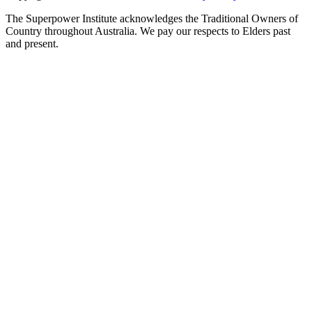
The Superpower Institute acknowledges the Traditional Owners of
Country throughout Australia. We pay our respects to Elders past
and present.​​​​‌ ‍ ​‍​‍‌‍ ‌ ​‍‌‍‍‌‌‍‌ ‌‍‍‌‌‍ ‍​‍​‍​ ‍‍​‍​‍‌ ​ ‌‍​‌‌‍ ‍‌‍‍‌‌ ‌​‌ ‍‌​‍ ‍‌‍‍‌‌‍ ​‍​‍​‍ ​​‍​‍‌‍‍​‌ ​‍‌‍‌‌‌‍‌‍​‍​‍​ ‍‍​‍​‍‌‍‍​‌ ‌​‌ ‌​‌ ​​​ ‍‍​‍ ​‍ ‌‍ ​‌‍ ‌‍​ ‌‍​‌‌‍ ​‌‍‍​‌‍ ‌ ​ ‌ ‌​​ ‍‍​ ​ ​ ​ ​ ​ ​ ​ ​‍ ‌‍‍‌‌‍ ‍‌ ‌​‌‍‌‌‌‍ ‍‌ ‌​​‍ ‌‍‌‌‌‍‌​‌‍‍‌‌ ‌​​‍ ‌‍ ‌‌‍ ‌‍‌​‌‍‌‌​ ‌‌ ​​‌ ​‍‌‍‌‌‌ ​ ‌‍‌‌‌‍ ‍‌ ‌​‌‍​‌‌ ‌​‌‍‍‌‌‍ ‌‍ ‍​ ‍ ‌‍‍‌‌‍‌​​ ‌​ ​‍​ ‌‍​ ‌‌​ ‌‍​ ​​‌‍‌‌​ ‍​​ ​​​‍ ‌​ ‌ ​ ‌​​ ‌‍​ ‌‌​‍ ‌​ ‌​​ ‍​​ ​ ​ ‍‌​‍ ‌​ ‍​​ ‌‍​ ​‍​ ‍‌​‍ ‌​ ‌‌​ ‌‌​ ‌ ​ ​‍‌‍‌‍​ ‍​​ ​‍​ ‍‌​ ‌‌​ ‍​​ ​​‌‍‌‌​ ‍ ‌ ‌​‌ ‍‌‌ ​​‌‍‌‌​ ‌‌ ​ ‌‍‌‌‌ ‌​‌ ‌​‌‍‍‌‌‍ ‍‌‍‌ ‌ ​ ​ ‍ ‌ ​​‌‍​‌‌ ‌​‌‍‍​​ ‌‌‍​‌‌‍​ ‌‍‍ ‌‍ ‍‌‍ ‌ ‌ ‌‍ ​‌‍‌‌‌‍‌​‌‍‌ ‌‍‌‌‌‍ ‌‌‍‌‌‌‍ ‍‌ ‌​​ ‌‍​‍‌‍​‌‌ ​ ‌‍‌‌‌‌‌‌‌ ​‍‌‍ ​​ ‌‌‍‍​‌ ‌​‌ ‌​‌ ​​​‍‌‌​ ​ ‌​​‌​‍‌‌​ ​‍‌​‌‍​‍‌‌​ ​‍‌​‌‍‌‍ ​‌‍ ‌‍​ ‌‍​‌‌‍ ​‌‍‍​‌‍ ‌ ​ ‌ ‌​​‍‌‌​ ​ ‌​​‌​ ​ ​ ​ ​ ​ ​ ​ ​‍‌‍‌‍‍‌‌‍‌​​ ‌​ ​‍​ ‌‍​ ‌‌​ ‌‍​ ​​‌‍‌‌​ ‍​​ ​​​‍ ‌​ ‌ ​ ‌​​ ‌‍​ ‌‌​‍ ‌​ ‌​​ ‍​​ ​ ​ ‍‌​‍ ‌​ ‍​​ ‌‍​ ​‍​ ‍‌​‍ ‌​ ‌‌​ ‌‌​ ‌ ​ ​‍‌‍‌‍​ ‍​​ ​‍​ ‍‌​ ‌‌​ ‍​​ ​​‌‍‌‌​‍‌‍‌ ‌​‌ ‍‌‌ ​​‌‍‌‌​ ‌‌ ​ ‌‍‌‌‌ ‌​‌ ‌​‌‍‍‌‌‍ ‍‌‍‌ ‌ ​ ​‍‌‍‌ ​​‌‍​‌‌ ‌​‌‍‍​​ ‌‌‍​‌‌‍​ ‌‍‍ ‌‍ ‍‌‍ ‌ ‌ ‌‍ ​‌‍‌‌‌‍‌​‌‍‌ ‌‍‌‌‌‍ ‌‌‍‌‌‌‍ ‍‌ ‌​​‍‌‍‌ ​​‌‍‌‌‌ ​‍‌ ​ ‌ ​​‌‍‌‌‌‍​ ‌ ‌​‌‍‍‌‌ ‌‍‌‍‌‌​ ‌‌ ​​‌ ‌‌‌‍​‍‌‍ ​‌‍‍‌‌ ​ ‌‍‍​‌‍‌‌‌‍‌​​‍​‍‌ ‌