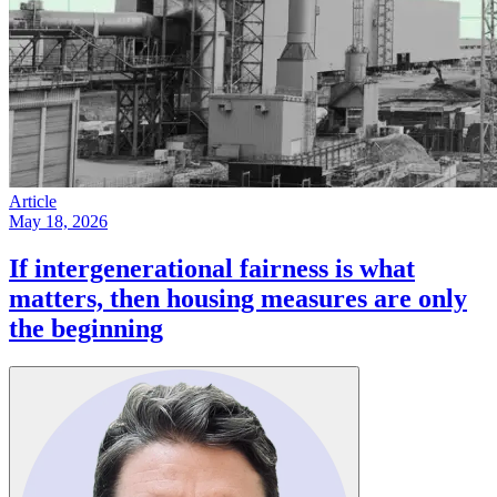
Article
May 18, 2026
If intergenerational fairness is what
matters, then housing measures are only
the beginning​​​​‌ ‍ ​‍​‍‌‍ ‌ ​‍‌‍‍‌‌‍‌ ‌‍‍‌‌‍ ‍​‍​‍​ ‍‍​‍​‍‌ ​ ‌‍​‌‌‍ ‍‌‍‍‌‌ ‌​‌ ‍‌​‍ ‍‌‍‍‌‌‍ ​‍​‍​‍ ​​‍​‍‌‍‍​‌ ​‍‌‍‌‌‌‍‌‍​‍​‍​ ‍‍​‍​‍‌‍‍​‌ ‌​‌ ‌​‌ ​​​ ‍‍​‍ ​‍ ‌‍ ​‌‍ ‌‍​ ‌‍​‌‌‍ ​‌‍‍​‌‍ ‌ ​ ‌ ‌​​ ‍‍​ ​ ​ ​ ​ ​ ​ ​ ​‍ ‌‍‍‌‌‍ ‍‌ ‌​‌‍‌‌‌‍ ‍‌ ‌​​‍ ‌‍‌‌‌‍‌​‌‍‍‌‌ ‌​​‍ ‌‍ ‌‌‍ ‌‍‌​‌‍‌‌​ ‌‌ ​​‌ ​‍‌‍‌‌‌ ​ ‌‍‌‌‌‍ ‍‌ ‌​‌‍​‌‌ ‌​‌‍‍‌‌‍ ‌‍ ‍​ ‍ ‌‍‍‌‌‍‌​​ ‌​ ‌‌‌‍​‌​ ‌‍​ ‌‌‌‍​‌​ ‌‌​ ‌‍​ ​​​‍ ‌‌‍​‌‌‍‌‌​ ‍​‌‍​‌​‍ ‌​ ‌​​ ‌‌​ ‌‍‌‍‌‍​‍ ‌‌‍​‌​ ‌​​ ‌ ​ ‌​​‍ ‌​ ‌‍‌‍‌‍‌‍​‍‌‍​‌​ ‌​​ ​‍​ ‍‌​ ‌‌​ ​ ​ ‌​​ ‌ ​ ​‍​ ‍ ‌ ‌​‌ ‍‌‌ ​​‌‍‌‌​ ‌‌‍ ‍‌‍‌‌‌ ‌ ‌ ​ ​ ‍ ‌ ​​‌‍​‌‌ ‌​‌‍‍​​ ‌‌ ‌​‌‍‍‌‌ ‌​‌‍ ​‌‍‌‌​ ‌‍​‍‌‍​‌‌ ​ ‌‍‌‌‌‌‌‌‌ ​‍‌‍ ​​ ‌‌‍‍​‌ ‌​‌ ‌​‌ ​​​‍‌‌​ ​ ‌​​‌​‍‌‌​ ​‍‌​‌‍​‍‌‌​ ​‍‌​‌‍‌‍ ​‌‍ ‌‍​ ‌‍​‌‌‍ ​‌‍‍​‌‍ ‌ ​ ‌ ‌​​‍‌‌​ ​ ‌​​‌​ ​ ​ ​ ​ ​ ​ ​ ​‍‌‍‌‍‍‌‌‍‌​​ ‌​ ‌‌‌‍​‌​ ‌‍​ ‌‌‌‍​‌​ ‌‌​ ‌‍​ ​​​‍ ‌‌‍​‌‌‍‌‌​ ‍​‌‍​‌​‍ ‌​ ‌​​ ‌‌​ ‌‍‌‍‌‍​‍ ‌‌‍​‌​ ‌​​ ‌ ​ ‌​​‍ ‌​ ‌‍‌‍‌‍‌‍​‍‌‍​‌​ ‌​​ ​‍​ ‍‌​ ‌‌​ ​ ​ ‌​​ ‌ ​ ​‍​‍‌‍‌ ‌​‌ ‍‌‌ ​​‌‍‌‌​ ‌‌‍ ‍‌‍‌‌‌ ‌ ‌ ​ ​‍‌‍‌ ​​‌‍​‌‌ ‌​‌‍‍​​ ‌‌ ‌​‌‍‍‌‌ ‌​‌‍ ​‌‍‌‌​‍‌‍‌ ​​‌‍‌‌‌ ​‍‌ ​ ‌ ​​‌‍‌‌‌‍​ ‌ ‌​‌‍‍‌‌ ‌‍‌‍‌‌​ ‌‌ ​​‌ ‌‌‌‍​‍‌‍ ​‌‍‍‌‌ ​ ‌‍‍​‌‍‌‌‌‍‌​​‍​‍‌ ‌