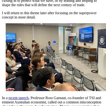
closing in to protect what we have, or by leading and helping to
shape the rules that will define the next century of trade.​​​​‌ ‍ ​‍​‍‌‍ ‌ ​‍‌‍‍‌‌‍‌ ‌‍‍‌‌‍ ‍​‍​‍​ ‍‍​‍​‍‌ ​ ‌‍​‌‌‍ ‍‌‍‍‌‌ ‌​‌ ‍‌​‍ ‍‌‍‍‌‌‍ ​‍​‍​‍ ​​‍​‍‌‍‍​‌ ​‍‌‍‌‌‌‍‌‍​‍​‍​ ‍‍​‍​‍‌‍‍​‌ ‌​‌ ‌​‌ ​​​ ‍‍​‍ ​‍ ‌‍ ​‌‍ ‌‍​ ‌‍​‌‌‍ ​‌‍‍​‌‍ ‌ ​ ‌ ‌​​ ‍‍​ ​ ​ ​ ​ ​ ​ ​ ​‍ ‌‍‍‌‌‍ ‍‌ ‌​‌‍‌‌‌‍ ‍‌ ‌​​‍ ‌‍‌‌‌‍‌​‌‍‍‌‌ ‌​​‍ ‌‍ ‌‌‍ ‌‍‌​‌‍‌‌​ ‌‌ ​​‌ ​‍‌‍‌‌‌ ​ ‌‍‌‌‌‍ ‍‌ ‌​‌‍​‌‌ ‌​‌‍‍‌‌‍ ‌‍ ‍​ ‍ ‌‍‍‌‌‍‌​​ ‌‌‍‌‌​ ‌‌‌‍‌‍‌‍‌​‌‍​‍‌‍​‌​ ‌‌​ ‍‌​‍ ‌​ ​‍‌‍​‍​ ​​​ ​​​‍ ‌​ ‌​‌‍‌‍​ ‌‍‌‍‌​​‍ ‌‌‍​‌‌‍​‍‌‍​ ​ ​‍​‍ ‌​ ​‍‌‍‌​​ ​‌‌‍​‌​ ​‍​ ​‌​ ​​​ ‌ ​ ‌‍‌‍‌‍‌‍​‌​ ​‍​ ‍ ‌ ‌​‌ ‍‌‌ ​​‌‍‌‌​ ‌‌‍ ‍‌‍‌‌‌ ‌ ‌ ​ ​ ‍ ‌ ​​‌‍​‌‌ ‌​‌‍‍​​ ‌‌‍​ ‌‍ ‌‍ ‍‌ ‌​‌‍‌‌‌‍ ‍‌ ‌​​‍‌‌​ ‌‌‌​​‍‌‌ ‌‍‍ ‌‍‌‌‌ ‍‌​‍‌‌​ ​ ‌​‌​​‍‌‌​ ​ ‌​‌​​‍‌‌​ ​‍​ ​‍​ ​​​ ‌​​ ‌​‌‍​‍‌‍​‍​ ‌​‌‍‌‍‌‍‌‍‌‍‌‍‌‍​‍​ ‌‍​ ​ ​‍‌‌​ ​‍​ ​‍​‍‌‌​ ‌‌‌​‌​​‍ ‍‌‍​ ‌‍‍​‌‍‍‌‌‍ ​‌‍‌​‌ ​‍‌‍‌‌‌‍ ‍​‍‌‌​ ‌‌‌​​‍‌‌ ‌‍‍ ‌‍‌‌‌ ‍‌​‍‌‌​ ​ ‌​‌​​‍‌‌​ ​ ‌​‌​​‍‌‌​ ​‍​ ​‍‌‍‌‌‌‍​‌​ ​ ​ ‌ ‌‍‌‍​ ​​‌‍​‍​ ​​‌‍‌‌​ ‌​​ ​​​ ​ ​‍‌‌​ ​‍​ ​‍​‍‌‌​ ‌‌‌​‌​​‍ ‍‌ ‌​‌‍‌‌‌ ‍​‌ ‌​​ ‌‍​‍‌‍​‌‌ ​ ‌‍‌‌‌‌‌‌‌ ​‍‌‍ ​​ ‌‌‍‍​‌ ‌​‌ ‌​‌ ​​​‍‌‌​ ​ ‌​​‌​‍‌‌​ ​‍‌​‌‍​‍‌‌​ ​‍‌​‌‍‌‍ ​‌‍ ‌‍​ ‌‍​‌‌‍ ​‌‍‍​‌‍ ‌ ​ ‌ ‌​​‍‌‌​ ​ ‌​​‌​ ​ ​ ​ ​ ​ ​ ​ ​‍‌‍‌‍‍‌‌‍‌​​ ‌‌‍‌‌​ ‌‌‌‍‌‍‌‍‌​‌‍​‍‌‍​‌​ ‌‌​ ‍‌​‍ ‌​ ​‍‌‍​‍​ ​​​ ​​​‍ ‌​ ‌​‌‍‌‍​ ‌‍‌‍‌​​‍ ‌‌‍​‌‌‍​‍‌‍​ ​ ​‍​‍ ‌​ ​‍‌‍‌​​ ​‌‌‍​‌​ ​‍​ ​‌​ ​​​ ‌ ​ ‌‍‌‍‌‍‌‍​‌​ ​‍​‍‌‍‌ ‌​‌ ‍‌‌ ​​‌‍‌‌​ ‌‌‍ ‍‌‍‌‌‌ ‌ ‌ ​ ​‍‌‍‌ ​​‌‍​‌‌ ‌​‌‍‍​​ ‌‌‍​ ‌‍ ‌‍ ‍‌ ‌​‌‍‌‌‌‍ ‍‌ ‌​​‍‌‌​ ‌‌‌​​‍‌‌ ‌‍‍ ‌‍‌‌‌ ‍‌​‍‌‌​ ​ ‌​‌​​‍‌‌​ ​ ‌​‌​​‍‌‌​ ​‍​ ​‍​ ​​​ ‌​​ ‌​‌‍​‍‌‍​‍​ ‌​‌‍‌‍‌‍‌‍‌‍‌‍‌‍​‍​ ‌‍​ ​ ​‍‌‌​ ​‍​ ​‍​‍‌‌​ ‌‌‌​‌​​‍ ‍‌‍​ ‌‍‍​‌‍‍‌‌‍ ​‌‍‌​‌ ​‍‌‍‌‌‌‍ ‍​‍‌‌​ ‌‌‌​​‍‌‌ ‌‍‍ ‌‍‌‌‌ ‍‌​‍‌‌​ ​ ‌​‌​​‍‌‌​ ​ ‌​‌​​‍‌‌​ ​‍​ ​‍‌‍‌‌‌‍​‌​ ​ ​ ‌ ‌‍‌‍​ ​​‌‍​‍​ ​​‌‍‌‌​ ‌​​ ​​​ ​ ​‍‌‌​ ​‍​ ​‍​‍‌‌​ ‌‌‌​‌​​‍ ‍‌ ‌​‌‍‌‌‌ ‍​‌ ‌​​‍‌‍‌ ​​‌‍‌‌‌ ​‍‌ ​ ‌ ​​‌‍‌‌‌‍​ ‌ ‌​‌‍‍‌‌ ‌‍‌‍‌‌​ ‌‌ ​​‌ ‌‌‌‍​‍‌‍ ​‌‍‍‌‌ ​ ‌‍‍​‌‍‌‌‌‍‌​​‍​‍‌ ‌
I will return to this theme later after focusing on the superpower
concept in more detail.​​​​‌ ‍ ​‍​‍‌‍ ‌ ​‍‌‍‍‌‌‍‌ ‌‍‍‌‌‍ ‍​‍​‍​ ‍‍​‍​‍‌ ​ ‌‍​‌‌‍ ‍‌‍‍‌‌ ‌​‌ ‍‌​‍ ‍‌‍‍‌‌‍ ​‍​‍​‍ ​​‍​‍‌‍‍​‌ ​‍‌‍‌‌‌‍‌‍​‍​‍​ ‍‍​‍​‍‌‍‍​‌ ‌​‌ ‌​‌ ​​​ ‍‍​‍ ​‍ ‌‍ ​‌‍ ‌‍​ ‌‍​‌‌‍ ​‌‍‍​‌‍ ‌ ​ ‌ ‌​​ ‍‍​ ​ ​ ​ ​ ​ ​ ​ ​‍ ‌‍‍‌‌‍ ‍‌ ‌​‌‍‌‌‌‍ ‍‌ ‌​​‍ ‌‍‌‌‌‍‌​‌‍‍‌‌ ‌​​‍ ‌‍ ‌‌‍ ‌‍‌​‌‍‌‌​ ‌‌ ​​‌ ​‍‌‍‌‌‌ ​ ‌‍‌‌‌‍ ‍‌ ‌​‌‍​‌‌ ‌​‌‍‍‌‌‍ ‌‍ ‍​ ‍ ‌‍‍‌‌‍‌​​ ‌‌‍‌‌​ ‌‌‌‍‌‍‌‍‌​‌‍​‍‌‍​‌​ ‌‌​ ‍‌​‍ ‌​ ​‍‌‍​‍​ ​​​ ​​​‍ ‌​ ‌​‌‍‌‍​ ‌‍‌‍‌​​‍ ‌‌‍​‌‌‍​‍‌‍​ ​ ​‍​‍ ‌​ ​‍‌‍‌​​ ​‌‌‍​‌​ ​‍​ ​‌​ ​​​ ‌ ​ ‌‍‌‍‌‍‌‍​‌​ ​‍​ ‍ ‌ ‌​‌ ‍‌‌ ​​‌‍‌‌​ ‌‌‍ ‍‌‍‌‌‌ ‌ ‌ ​ ​ ‍ ‌ ​​‌‍​‌‌ ‌​‌‍‍​​ ‌‌‍​ ‌‍ ‌‍ ‍‌ ‌​‌‍‌‌‌‍ ‍‌ ‌​​‍‌‌​ ‌‌‌​​‍‌‌ ‌‍‍ ‌‍‌‌‌ ‍‌​‍‌‌​ ​ ‌​‌​​‍‌‌​ ​ ‌​‌​​‍‌‌​ ​‍​ ​‍​ ​​‌‍​ ​ ​‍​ ‌​​ ​ ‌‍​‍​ ​ ​ ​‍​ ​​​ ‌‌​ ​‌‌‍‌​​‍‌‌​ ​‍​ ​‍​‍‌‌​ ‌‌‌​‌​​‍ ‍‌‍​ ‌‍‍​‌‍‍‌‌‍ ​‌‍‌​‌ ​‍‌‍‌‌‌‍ ‍​‍‌‌​ ‌‌‌​​‍‌‌ ‌‍‍ ‌‍‌‌‌ ‍‌​‍‌‌​ ​ ‌​‌​​‍‌‌​ ​ ‌​‌​​‍‌‌​ ​‍​ ​‍​ ​ ‌‍​ ​ ‌‌​ ​‍​ ‍​​ ​​‌‍‌‌‌‍​‍​ ​‍​ ‌‍‌‍‌‍‌‍‌‍​‍‌‌​ ​‍​ ​‍​‍‌‌​ ‌‌‌​‌​​‍ ‍‌ ‌​‌‍‌‌‌ ‍​‌ ‌​​ ‌‍​‍‌‍​‌‌ ​ ‌‍‌‌‌‌‌‌‌ ​‍‌‍ ​​ ‌‌‍‍​‌ ‌​‌ ‌​‌ ​​​‍‌‌​ ​ ‌​​‌​‍‌‌​ ​‍‌​‌‍​‍‌‌​ ​‍‌​‌‍‌‍ ​‌‍ ‌‍​ ‌‍​‌‌‍ ​‌‍‍​‌‍ ‌ ​ ‌ ‌​​‍‌‌​ ​ ‌​​‌​ ​ ​ ​ ​ ​ ​ ​ ​‍‌‍‌‍‍‌‌‍‌​​ ‌‌‍‌‌​ ‌‌‌‍‌‍‌‍‌​‌‍​‍‌‍​‌​ ‌‌​ ‍‌​‍ ‌​ ​‍‌‍​‍​ ​​​ ​​​‍ ‌​ ‌​‌‍‌‍​ ‌‍‌‍‌​​‍ ‌‌‍​‌‌‍​‍‌‍​ ​ ​‍​‍ ‌​ ​‍‌‍‌​​ ​‌‌‍​‌​ ​‍​ ​‌​ ​​​ ‌ ​ ‌‍‌‍‌‍‌‍​‌​ ​‍​‍‌‍‌ ‌​‌ ‍‌‌ ​​‌‍‌‌​ ‌‌‍ ‍‌‍‌‌‌ ‌ ‌ ​ ​‍‌‍‌ ​​‌‍​‌‌ ‌​‌‍‍​​ ‌‌‍​ ‌‍ ‌‍ ‍‌ ‌​‌‍‌‌‌‍ ‍‌ ‌​​‍‌‌​ ‌‌‌​​‍‌‌ ‌‍‍ ‌‍‌‌‌ ‍‌​‍‌‌​ ​ ‌​‌​​‍‌‌​ ​ ‌​‌​​‍‌‌​ ​‍​ ​‍​ ​​‌‍​ ​ ​‍​ ‌​​ ​ ‌‍​‍​ ​ ​ ​‍​ ​​​ ‌‌​ ​‌‌‍‌​​‍‌‌​ ​‍​ ​‍​‍‌‌​ ‌‌‌​‌​​‍ ‍‌‍​ ‌‍‍​‌‍‍‌‌‍ ​‌‍‌​‌ ​‍‌‍‌‌‌‍ ‍​‍‌‌​ ‌‌‌​​‍‌‌ ‌‍‍ ‌‍‌‌‌ ‍‌​‍‌‌​ ​ ‌​‌​​‍‌‌​ ​ ‌​‌​​‍‌‌​ ​‍​ ​‍​ ​ ‌‍​ ​ ‌‌​ ​‍​ ‍​​ ​​‌‍‌‌‌‍​‍​ ​‍​ ‌‍‌‍‌‍‌‍‌‍​‍‌‌​ ​‍​ ​‍​‍‌‌​ ‌‌‌​‌​​‍ ‍‌ ‌​‌‍‌‌‌ ‍​‌ ‌​​‍‌‍‌ ​​‌‍‌‌‌ ​‍‌ ​ ‌ ​​‌‍‌‌‌‍​ ‌ ‌​‌‍‍‌‌ ‌‍‌‍‌‌​ ‌‌ ​​‌ ‌‌‌‍​‍‌‍ ​‌‍‍‌‌ ​ ‌‍‍​‌‍‌‌‌‍‌​​‍​‍‌ ‌
In a ​​​​‌ ‍ ​‍​‍‌‍ ‌ ​‍‌‍‍‌‌‍‌ ‌‍‍‌‌‍ ‍​‍​‍​ ‍‍​‍​‍‌ ​ ‌‍​‌‌‍ ‍‌‍‍‌‌ ‌​‌ ‍‌​‍ ‍‌‍‍‌‌‍ ​‍​‍​‍ ​​‍​‍‌‍‍​‌ ​‍‌‍‌‌‌‍‌‍​‍​‍​ ‍‍​‍​‍‌‍‍​‌ ‌​‌ ‌​‌ ​​​ ‍‍​‍ ​‍ ‌‍ ​‌‍ ‌‍​ ‌‍​‌‌‍ ​‌‍‍​‌‍ ‌ ​ ‌ ‌​​ ‍‍​ ​ ​ ​ ​ ​ ​ ​ ​‍ ‌‍‍‌‌‍ ‍‌ ‌​‌‍‌‌‌‍ ‍‌ ‌​​‍ ‌‍‌‌‌‍‌​‌‍‍‌‌ ‌​​‍ ‌‍ ‌‌‍ ‌‍‌​‌‍‌‌​ ‌‌ ​​‌ ​‍‌‍‌‌‌ ​ ‌‍‌‌‌‍ ‍‌ ‌​‌‍​‌‌ ‌​‌‍‍‌‌‍ ‌‍ ‍​ ‍ ‌‍‍‌‌‍‌​​ ‌‌‍‌‌​ ‌‌‌‍‌‍‌‍‌​‌‍​‍‌‍​‌​ ‌‌​ ‍‌​‍ ‌​ ​‍‌‍​‍​ ​​​ ​​​‍ ‌​ ‌​‌‍‌‍​ ‌‍‌‍‌​​‍ ‌‌‍​‌‌‍​‍‌‍​ ​ ​‍​‍ ‌​ ​‍‌‍‌​​ ​‌‌‍​‌​ ​‍​ ​‌​ ​​​ ‌ ​ ‌‍‌‍‌‍‌‍​‌​ ​‍​ ‍ ‌ ‌​‌ ‍‌‌ ​​‌‍‌‌​ ‌‌‍ ‍‌‍‌‌‌ ‌ ‌ ​ ​ ‍ ‌ ​​‌‍​‌‌ ‌​‌‍‍​​ ‌‌‍​ ‌‍ ‌‍ ‍‌ ‌​‌‍‌‌‌‍ ‍‌ ‌​​‍‌‌​ ‌‌‌​​‍‌‌ ‌‍‍ ‌‍‌‌‌ ‍‌​‍‌‌​ ​ ‌​‌​​‍‌‌​ ​ ‌​‌​​‍‌‌​ ​‍​ ​‍‌‍‌​‌‍​‌​ ‍​​ ​​‌‍‌‌​ ‌‌‌‍‌‍​ ​‍‌‍​‍‌‍​‍‌‍‌​​ ‌​​‍‌‌​ ​‍​ ​‍​‍‌‌​ ‌‌‌​‌​​‍ ‍‌‍​ ‌‍‍​‌‍‍‌‌‍ ​‌‍‌​‌ ​‍‌‍‌‌‌‍ ‍​‍‌‌​ ‌‌‌​​‍‌‌ ‌‍‍ ‌‍‌‌‌ ‍‌​‍‌‌​ ​ ‌​‌​​‍‌‌​ ​ ‌​‌​​‍‌‌​ ​‍​ ​‍‌‍‌​​ ‌​‌‍​ ‌‍‌‌​ ​ ‌‍‌‌‌‍‌‌‌‍‌‌​ ​‍​ ‌‍‌‍​ ​ ‍​​‍‌‌​ ​‍​ ​‍​‍‌‌​ ‌‌‌​‌​​‍ ‍‌ ‌​‌‍‌‌‌ ‍​‌ ‌​​ ‌‍​‍‌‍​‌‌ ​ ‌‍‌‌‌‌‌‌‌ ​‍‌‍ ​​ ‌‌‍‍​‌ ‌​‌ ‌​‌ ​​​‍‌‌​ ​ ‌​​‌​‍‌‌​ ​‍‌​‌‍​‍‌‌​ ​‍‌​‌‍‌‍ ​‌‍ ‌‍​ ‌‍​‌‌‍ ​‌‍‍​‌‍ ‌ ​ ‌ ‌​​‍‌‌​ ​ ‌​​‌​ ​ ​ ​ ​ ​ ​ ​ ​‍‌‍‌‍‍‌‌‍‌​​ ‌‌‍‌‌​ ‌‌‌‍‌‍‌‍‌​‌‍​‍‌‍​‌​ ‌‌​ ‍‌​‍ ‌​ ​‍‌‍​‍​ ​​​ ​​​‍ ‌​ ‌​‌‍‌‍​ ‌‍‌‍‌​​‍ ‌‌‍​‌‌‍​‍‌‍​ ​ ​‍​‍ ‌​ ​‍‌‍‌​​ ​‌‌‍​‌​ ​‍​ ​‌​ ​​​ ‌ ​ ‌‍‌‍‌‍‌‍​‌​ ​‍​‍‌‍‌ ‌​‌ ‍‌‌ ​​‌‍‌‌​ ‌‌‍ ‍‌‍‌‌‌ ‌ ‌ ​ ​‍‌‍‌ ​​‌‍​‌‌ ‌​‌‍‍​​ ‌‌‍​ ‌‍ ‌‍ ‍‌ ‌​‌‍‌‌‌‍ ‍‌ ‌​​‍‌‌​ ‌‌‌​​‍‌‌ ‌‍‍ ‌‍‌‌‌ ‍‌​‍‌‌​ ​ ‌​‌​​‍‌‌​ ​ ‌​‌​​‍‌‌​ ​‍​ ​‍‌‍‌​‌‍​‌​ ‍​​ ​​‌‍‌‌​ ‌‌‌‍‌‍​ ​‍‌‍​‍‌‍​‍‌‍‌​​ ‌​​‍‌‌​ ​‍​ ​‍​‍‌‌​ ‌‌‌​‌​​‍ ‍‌‍​ ‌‍‍​‌‍‍‌‌‍ ​‌‍‌​‌ ​‍‌‍‌‌‌‍ ‍​‍‌‌​ ‌‌‌​​‍‌‌ ‌‍‍ ‌‍‌‌‌ ‍‌​‍‌‌​ ​ ‌​‌​​‍‌‌​ ​ ‌​‌​​‍‌‌​ ​‍​ ​‍‌‍‌​​ ‌​‌‍​ ‌‍‌‌​ ​ ‌‍‌‌‌‍‌‌‌‍‌‌​ ​‍​ ‌‍‌‍​ ​ ‍​​‍‌‌​ ​‍​ ​‍​‍‌‌​ ‌‌‌​‌​​‍ ‍‌ ‌​‌‍‌‌‌ ‍​‌ ‌​​‍‌‍‌ ​​‌‍‌‌‌ ​‍‌ ​ ‌ ​​‌‍‌‌‌‍​ ‌ ‌​‌‍‍‌‌ ‌‍‌‍‌‌​ ‌‌ ​​‌ ‌‌‌‍​‍‌‍ ​‌‍‍‌‌ ​ ‌‍‍​‌‍‌‌‌‍‌​​‍​‍‌ ‌
recent speech​​​​‌ ‍ ​‍​‍‌‍ ‌ ​‍‌‍‍‌‌‍‌ ‌‍‍‌‌‍ ‍​‍​‍​ ‍‍​‍​‍‌ ​ ‌‍​‌‌‍ ‍‌‍‍‌‌ ‌​‌ ‍‌​‍ ‍‌‍‍‌‌‍ ​‍​‍​‍ ​​‍​‍‌‍‍​‌ ​‍‌‍‌‌‌‍‌‍​‍​‍​ ‍‍​‍​‍‌‍‍​‌ ‌​‌ ‌​‌ ​​​ ‍‍​‍ ​‍ ‌‍ ​‌‍ ‌‍​ ‌‍​‌‌‍ ​‌‍‍​‌‍ ‌ ​ ‌ ‌​​ ‍‍​ ​ ​ ​ ​ ​ ​ ​ ​‍ ‌‍‍‌‌‍ ‍‌ ‌​‌‍‌‌‌‍ ‍‌ ‌​​‍ ‌‍‌‌‌‍‌​‌‍‍‌‌ ‌​​‍ ‌‍ ‌‌‍ ‌‍‌​‌‍‌‌​ ‌‌ ​​‌ ​‍‌‍‌‌‌ ​ ‌‍‌‌‌‍ ‍‌ ‌​‌‍​‌‌ ‌​‌‍‍‌‌‍ ‌‍ ‍​ ‍ ‌‍‍‌‌‍‌​​ ‌‌‍‌‌​ ‌‌‌‍‌‍‌‍‌​‌‍​‍‌‍​‌​ ‌‌​ ‍‌​‍ ‌​ ​‍‌‍​‍​ ​​​ ​​​‍ ‌​ ‌​‌‍‌‍​ ‌‍‌‍‌​​‍ ‌‌‍​‌‌‍​‍‌‍​ ​ ​‍​‍ ‌​ ​‍‌‍‌​​ ​‌‌‍​‌​ ​‍​ ​‌​ ​​​ ‌ ​ ‌‍‌‍‌‍‌‍​‌​ ​‍​ ‍ ‌ ‌​‌ ‍‌‌ ​​‌‍‌‌​ ‌‌‍ ‍‌‍‌‌‌ ‌ ‌ ​ ​ ‍ ‌ ​​‌‍​‌‌ ‌​‌‍‍​​ ‌‌‍​ ‌‍ ‌‍ ‍‌ ‌​‌‍‌‌‌‍ ‍‌ ‌​​‍‌‌​ ‌‌‌​​‍‌‌ ‌‍‍ ‌‍‌‌‌ ‍‌​‍‌‌​ ​ ‌​‌​​‍‌‌​ ​ ‌​‌​​‍‌‌​ ​‍​ ​‍‌‍‌​‌‍​‌​ ‍​​ ​​‌‍‌‌​ ‌‌‌‍‌‍​ ​‍‌‍​‍‌‍​‍‌‍‌​​ ‌​​‍‌‌​ ​‍​ ​‍​‍‌‌​ ‌‌‌​‌​​‍ ‍‌‍​ ‌‍‍​‌‍‍‌‌‍ ​‌‍‌​‌ ​‍‌‍‌‌‌‍ ‍​‍‌‌​ ‌‌‌​​‍‌‌ ‌‍‍ ‌‍‌‌‌ ‍‌​‍‌‌​ ​ ‌​‌​​‍‌‌​ ​ ‌​‌​​‍‌‌​ ​‍​ ​‍​ ‌‌‌‍​‍​ ​‍‌‍‌​​ ​​‌‍‌‌​ ‌ ​ ‌‌‌‍​ ‌‍​ ​ ‍‌‌‍‌‌​‍‌‌​ ​‍​ ​‍​‍‌‌​ ‌‌‌​‌​​‍ ‍‌ ‌​‌‍‌‌‌ ‍​‌ ‌​​ ‌‍​‍‌‍​‌‌ ​ ‌‍‌‌‌‌‌‌‌ ​‍‌‍ ​​ ‌‌‍‍​‌ ‌​‌ ‌​‌ ​​​‍‌‌​ ​ ‌​​‌​‍‌‌​ ​‍‌​‌‍​‍‌‌​ ​‍‌​‌‍‌‍ ​‌‍ ‌‍​ ‌‍​‌‌‍ ​‌‍‍​‌‍ ‌ ​ ‌ ‌​​‍‌‌​ ​ ‌​​‌​ ​ ​ ​ ​ ​ ​ ​ ​‍‌‍‌‍‍‌‌‍‌​​ ‌‌‍‌‌​ ‌‌‌‍‌‍‌‍‌​‌‍​‍‌‍​‌​ ‌‌​ ‍‌​‍ ‌​ ​‍‌‍​‍​ ​​​ ​​​‍ ‌​ ‌​‌‍‌‍​ ‌‍‌‍‌​​‍ ‌‌‍​‌‌‍​‍‌‍​ ​ ​‍​‍ ‌​ ​‍‌‍‌​​ ​‌‌‍​‌​ ​‍​ ​‌​ ​​​ ‌ ​ ‌‍‌‍‌‍‌‍​‌​ ​‍​‍‌‍‌ ‌​‌ ‍‌‌ ​​‌‍‌‌​ ‌‌‍ ‍‌‍‌‌‌ ‌ ‌ ​ ​‍‌‍‌ ​​‌‍​‌‌ ‌​‌‍‍​​ ‌‌‍​ ‌‍ ‌‍ ‍‌ ‌​‌‍‌‌‌‍ ‍‌ ‌​​‍‌‌​ ‌‌‌​​‍‌‌ ‌‍‍ ‌‍‌‌‌ ‍‌​‍‌‌​ ​ ‌​‌​​‍‌‌​ ​ ‌​‌​​‍‌‌​ ​‍​ ​‍‌‍‌​‌‍​‌​ ‍​​ ​​‌‍‌‌​ ‌‌‌‍‌‍​ ​‍‌‍​‍‌‍​‍‌‍‌​​ ‌​​‍‌‌​ ​‍​ ​‍​‍‌‌​ ‌‌‌​‌​​‍ ‍‌‍​ ‌‍‍​‌‍‍‌‌‍ ​‌‍‌​‌ ​‍‌‍‌‌‌‍ ‍​‍‌‌​ ‌‌‌​​‍‌‌ ‌‍‍ ‌‍‌‌‌ ‍‌​‍‌‌​ ​ ‌​‌​​‍‌‌​ ​ ‌​‌​​‍‌‌​ ​‍​ ​‍​ ‌‌‌‍​‍​ ​‍‌‍‌​​ ​​‌‍‌‌​ ‌ ​ ‌‌‌‍​ ‌‍​ ​ ‍‌‌‍‌‌​‍‌‌​ ​‍​ ​‍​‍‌‌​ ‌‌‌​‌​​‍ ‍‌ ‌​‌‍‌‌‌ ‍​‌ ‌​​‍‌‍‌ ​​‌‍‌‌‌ ​‍‌ ​ ‌ ​​‌‍‌‌‌‍​ ‌ ‌​‌‍‍‌‌ ‌‍‌‍‌‌​ ‌‌ ​​‌ ‌‌‌‍​‍‌‍ ​‌‍‍‌‌ ​ ‌‍‍​‌‍‌‌‌‍‌​​‍​‍‌ ‌
, Professor Ross Garnaut, co-founder of TSI and
eminent Australian economist, called out a common misconception