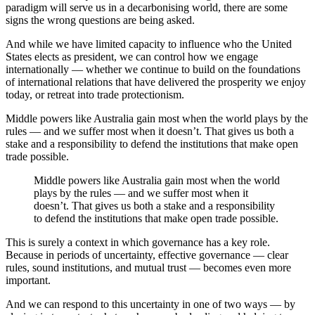
paradigm will serve us in a decarbonising world, there are some
signs the wrong questions are being asked.​​​​‌ ‍ ​‍​‍‌‍ ‌ ​‍‌‍‍‌‌‍‌ ‌‍‍‌‌‍ ‍​‍​‍​ ‍‍​‍​‍‌ ​ ‌‍​‌‌‍ ‍‌‍‍‌‌ ‌​‌ ‍‌​‍ ‍‌‍‍‌‌‍ ​‍​‍​‍ ​​‍​‍‌‍‍​‌ ​‍‌‍‌‌‌‍‌‍​‍​‍​ ‍‍​‍​‍‌‍‍​‌ ‌​‌ ‌​‌ ​​​ ‍‍​‍ ​‍ ‌‍ ​‌‍ ‌‍​ ‌‍​‌‌‍ ​‌‍‍​‌‍ ‌ ​ ‌ ‌​​ ‍‍​ ​ ​ ​ ​ ​ ​ ​ ​‍ ‌‍‍‌‌‍ ‍‌ ‌​‌‍‌‌‌‍ ‍‌ ‌​​‍ ‌‍‌‌‌‍‌​‌‍‍‌‌ ‌​​‍ ‌‍ ‌‌‍ ‌‍‌​‌‍‌‌​ ‌‌ ​​‌ ​‍‌‍‌‌‌ ​ ‌‍‌‌‌‍ ‍‌ ‌​‌‍​‌‌ ‌​‌‍‍‌‌‍ ‌‍ ‍​ ‍ ‌‍‍‌‌‍‌​​ ‌‌‍‌‌​ ‌‌‌‍‌‍‌‍‌​‌‍​‍‌‍​‌​ ‌‌​ ‍‌​‍ ‌​ ​‍‌‍​‍​ ​​​ ​​​‍ ‌​ ‌​‌‍‌‍​ ‌‍‌‍‌​​‍ ‌‌‍​‌‌‍​‍‌‍​ ​ ​‍​‍ ‌​ ​‍‌‍‌​​ ​‌‌‍​‌​ ​‍​ ​‌​ ​​​ ‌ ​ ‌‍‌‍‌‍‌‍​‌​ ​‍​ ‍ ‌ ‌​‌ ‍‌‌ ​​‌‍‌‌​ ‌‌‍ ‍‌‍‌‌‌ ‌ ‌ ​ ​ ‍ ‌ ​​‌‍​‌‌ ‌​‌‍‍​​ ‌‌‍​ ‌‍ ‌‍ ‍‌ ‌​‌‍‌‌‌‍ ‍‌ ‌​​‍‌‌​ ‌‌‌​​‍‌‌ ‌‍‍ ‌‍‌‌‌ ‍‌​‍‌‌​ ​ ‌​‌​​‍‌‌​ ​ ‌​‌​​‍‌‌​ ​‍​ ​‍​ ‍‌‌‍​‌‌‍‌​‌‍‌‌​ ‌ ‌‍​‌​ ​‌​ ​ ​ ​‍‌‍‌‍​ ​ ‌‍​ ​‍‌‌​ ​‍​ ​‍​‍‌‌​ ‌‌‌​‌​​‍ ‍‌‍​ ‌‍‍​‌‍‍‌‌‍ ​‌‍‌​‌ ​‍‌‍‌‌‌‍ ‍​‍‌‌​ ‌‌‌​​‍‌‌ ‌‍‍ ‌‍‌‌‌ ‍‌​‍‌‌​ ​ ‌​‌​​‍‌‌​ ​ ‌​‌​​‍‌‌​ ​‍​ ​‍​ ‌​​ ​​‌‍​‍​ ‍‌​ ​ ​ ‌‌​ ​‍​ ​ ​ ​‌‌‍​‍‌‍‌‍​ ​ ​‍‌‌​ ​‍​ ​‍​‍‌‌​ ‌‌‌​‌​​‍ ‍‌ ‌​‌‍‌‌‌ ‍​‌ ‌​​ ‌‍​‍‌‍​‌‌ ​ ‌‍‌‌‌‌‌‌‌ ​‍‌‍ ​​ ‌‌‍‍​‌ ‌​‌ ‌​‌ ​​​‍‌‌​ ​ ‌​​‌​‍‌‌​ ​‍‌​‌‍​‍‌‌​ ​‍‌​‌‍‌‍ ​‌‍ ‌‍​ ‌‍​‌‌‍ ​‌‍‍​‌‍ ‌ ​ ‌ ‌​​‍‌‌​ ​ ‌​​‌​ ​ ​ ​ ​ ​ ​ ​ ​‍‌‍‌‍‍‌‌‍‌​​ ‌‌‍‌‌​ ‌‌‌‍‌‍‌‍‌​‌‍​‍‌‍​‌​ ‌‌​ ‍‌​‍ ‌​ ​‍‌‍​‍​ ​​​ ​​​‍ ‌​ ‌​‌‍‌‍​ ‌‍‌‍‌​​‍ ‌‌‍​‌‌‍​‍‌‍​ ​ ​‍​‍ ‌​ ​‍‌‍‌​​ ​‌‌‍​‌​ ​‍​ ​‌​ ​​​ ‌ ​ ‌‍‌‍‌‍‌‍​‌​ ​‍​‍‌‍‌ ‌​‌ ‍‌‌ ​​‌‍‌‌​ ‌‌‍ ‍‌‍‌‌‌ ‌ ‌ ​ ​‍‌‍‌ ​​‌‍​‌‌ ‌​‌‍‍​​ ‌‌‍​ ‌‍ ‌‍ ‍‌ ‌​‌‍‌‌‌‍ ‍‌ ‌​​‍‌‌​ ‌‌‌​​‍‌‌ ‌‍‍ ‌‍‌‌‌ ‍‌​‍‌‌​ ​ ‌​‌​​‍‌‌​ ​ ‌​‌​​‍‌‌​ ​‍​ ​‍​ ‍‌‌‍​‌‌‍‌​‌‍‌‌​ ‌ ‌‍​‌​ ​‌​ ​ ​ ​‍‌‍‌‍​ ​ ‌‍​ ​‍‌‌​ ​‍​ ​‍​‍‌‌​ ‌‌‌​‌​​‍ ‍‌‍​ ‌‍‍​‌‍‍‌‌‍ ​‌‍‌​‌ ​‍‌‍‌‌‌‍ ‍​‍‌‌​ ‌‌‌​​‍‌‌ ‌‍‍ ‌‍‌‌‌ ‍‌​‍‌‌​ ​ ‌​‌​​‍‌‌​ ​ ‌​‌​​‍‌‌​ ​‍​ ​‍​ ‌​​ ​​‌‍​‍​ ‍‌​ ​ ​ ‌‌​ ​‍​ ​ ​ ​‌‌‍​‍‌‍‌‍​ ​ ​‍‌‌​ ​‍​ ​‍​‍‌‌​ ‌‌‌​‌​​‍ ‍‌ ‌​‌‍‌‌‌ ‍​‌ ‌​​‍‌‍‌ ​​‌‍‌‌‌ ​‍‌ ​ ‌ ​​‌‍‌‌‌‍​ ‌ ‌​‌‍‍‌‌ ‌‍‌‍‌‌​ ‌‌ ​​‌ ‌‌‌‍​‍‌‍ ​‌‍‍‌‌ ​ ‌‍‍​‌‍‌‌‌‍‌​​‍​‍‌ ‌
And while we have limited capacity to influence who the United
States elects as president, we can control how we engage
internationally — whether we continue to build on the foundations
of international relations that have delivered the prosperity we enjoy
today, or retreat into trade protectionism.​​​​‌ ‍ ​‍​‍‌‍ ‌ ​‍‌‍‍‌‌‍‌ ‌‍‍‌‌‍ ‍​‍​‍​ ‍‍​‍​‍‌ ​ ‌‍​‌‌‍ ‍‌‍‍‌‌ ‌​‌ ‍‌​‍ ‍‌‍‍‌‌‍ ​‍​‍​‍ ​​‍​‍‌‍‍​‌ ​‍‌‍‌‌‌‍‌‍​‍​‍​ ‍‍​‍​‍‌‍‍​‌ ‌​‌ ‌​‌ ​​​ ‍‍​‍ ​‍ ‌‍ ​‌‍ ‌‍​ ‌‍​‌‌‍ ​‌‍‍​‌‍ ‌ ​ ‌ ‌​​ ‍‍​ ​ ​ ​ ​ ​ ​ ​ ​‍ ‌‍‍‌‌‍ ‍‌ ‌​‌‍‌‌‌‍ ‍‌ ‌​​‍ ‌‍‌‌‌‍‌​‌‍‍‌‌ ‌​​‍ ‌‍ ‌‌‍ ‌‍‌​‌‍‌‌​ ‌‌ ​​‌ ​‍‌‍‌‌‌ ​ ‌‍‌‌‌‍ ‍‌ ‌​‌‍​‌‌ ‌​‌‍‍‌‌‍ ‌‍ ‍​ ‍ ‌‍‍‌‌‍‌​​ ‌‌‍‌‌​ ‌‌‌‍‌‍‌‍‌​‌‍​‍‌‍​‌​ ‌‌​ ‍‌​‍ ‌​ ​‍‌‍​‍​ ​​​ ​​​‍ ‌​ ‌​‌‍‌‍​ ‌‍‌‍‌​​‍ ‌‌‍​‌‌‍​‍‌‍​ ​ ​‍​‍ ‌​ ​‍‌‍‌​​ ​‌‌‍​‌​ ​‍​ ​‌​ ​​​ ‌ ​ ‌‍‌‍‌‍‌‍​‌​ ​‍​ ‍ ‌ ‌​‌ ‍‌‌ ​​‌‍‌‌​ ‌‌‍ ‍‌‍‌‌‌ ‌ ‌ ​ ​ ‍ ‌ ​​‌‍​‌‌ ‌​‌‍‍​​ ‌‌‍​ ‌‍ ‌‍ ‍‌ ‌​‌‍‌‌‌‍ ‍‌ ‌​​‍‌‌​ ‌‌‌​​‍‌‌ ‌‍‍ ‌‍‌‌‌ ‍‌​‍‌‌​ ​ ‌​‌​​‍‌‌​ ​ ‌​‌​​‍‌‌​ ​‍​ ​‍​ ​​‌‍​‍‌‍‌‍‌‍‌‌​ ‌‌​ ‍‌​ ​​​ ‌​​ ​‌​ ‍‌​ ‌‍​ ​ ​‍‌‌​ ​‍​ ​‍​‍‌‌​ ‌‌‌​‌​​‍ ‍‌‍​ ‌‍‍​‌‍‍‌‌‍ ​‌‍‌​‌ ​‍‌‍‌‌‌‍ ‍​‍‌‌​ ‌‌‌​​‍‌‌ ‌‍‍ ‌‍‌‌‌ ‍‌​‍‌‌​ ​ ‌​‌​​‍‌‌​ ​ ‌​‌​​‍‌‌​ ​‍​ ​‍​ ‌ ​ ​ ​ ‌​​ ​ ‌‍‌‍‌‍​ ​ ​​‌‍​‍​ ​​‌‍​‌‌‍‌‍‌‍​‍​‍‌‌​ ​‍​ ​‍​‍‌‌​ ‌‌‌​‌​​‍ ‍‌ ‌​‌‍‌‌‌ ‍​‌ ‌​​ ‌‍​‍‌‍​‌‌ ​ ‌‍‌‌‌‌‌‌‌ ​‍‌‍ ​​ ‌‌‍‍​‌ ‌​‌ ‌​‌ ​​​‍‌‌​ ​ ‌​​‌​‍‌‌​ ​‍‌​‌‍​‍‌‌​ ​‍‌​‌‍‌‍ ​‌‍ ‌‍​ ‌‍​‌‌‍ ​‌‍‍​‌‍ ‌ ​ ‌ ‌​​‍‌‌​ ​ ‌​​‌​ ​ ​ ​ ​ ​ ​ ​ ​‍‌‍‌‍‍‌‌‍‌​​ ‌‌‍‌‌​ ‌‌‌‍‌‍‌‍‌​‌‍​‍‌‍​‌​ ‌‌​ ‍‌​‍ ‌​ ​‍‌‍​‍​ ​​​ ​​​‍ ‌​ ‌​‌‍‌‍​ ‌‍‌‍‌​​‍ ‌‌‍​‌‌‍​‍‌‍​ ​ ​‍​‍ ‌​ ​‍‌‍‌​​ ​‌‌‍​‌​ ​‍​ ​‌​ ​​​ ‌ ​ ‌‍‌‍‌‍‌‍​‌​ ​‍​‍‌‍‌ ‌​‌ ‍‌‌ ​​‌‍‌‌​ ‌‌‍ ‍‌‍‌‌‌ ‌ ‌ ​ ​‍‌‍‌ ​​‌‍​‌‌ ‌​‌‍‍​​ ‌‌‍​ ‌‍ ‌‍ ‍‌ ‌​‌‍‌‌‌‍ ‍‌ ‌​​‍‌‌​ ‌‌‌​​‍‌‌ ‌‍‍ ‌‍‌‌‌ ‍‌​‍‌‌​ ​ ‌​‌​​‍‌‌​ ​ ‌​‌​​‍‌‌​ ​‍​ ​‍​ ​​‌‍​‍‌‍‌‍‌‍‌‌​ ‌‌​ ‍‌​ ​​​ ‌​​ ​‌​ ‍‌​ ‌‍​ ​ ​‍‌‌​ ​‍​ ​‍​‍‌‌​ ‌‌‌​‌​​‍ ‍‌‍​ ‌‍‍​‌‍‍‌‌‍ ​‌‍‌​‌ ​‍‌‍‌‌‌‍ ‍​‍‌‌​ ‌‌‌​​‍‌‌ ‌‍‍ ‌‍‌‌‌ ‍‌​‍‌‌​ ​ ‌​‌​​‍‌‌​ ​ ‌​‌​​‍‌‌​ ​‍​ ​‍​ ‌ ​ ​ ​ ‌​​ ​ ‌‍‌‍‌‍​ ​ ​​‌‍​‍​ ​​‌‍​‌‌‍‌‍‌‍​‍​‍‌‌​ ​‍​ ​‍​‍‌‌​ ‌‌‌​‌​​‍ ‍‌ ‌​‌‍‌‌‌ ‍​‌ ‌​​‍‌‍‌ ​​‌‍‌‌‌ ​‍‌ ​ ‌ ​​‌‍‌‌‌‍​ ‌ ‌​‌‍‍‌‌ ‌‍‌‍‌‌​ ‌‌ ​​‌ ‌‌‌‍​‍‌‍ ​‌‍‍‌‌ ​ ‌‍‍​‌‍‌‌‌‍‌​​‍​‍‌ ‌
Middle powers like Australia gain most when the world plays by the
rules — and we suffer most when it doesn’t. That gives us both a
stake and a responsibility to defend the institutions that make open
trade possible.​​​​‌ ‍ ​‍​‍‌‍ ‌ ​‍‌‍‍‌‌‍‌ ‌‍‍‌‌‍ ‍​‍​‍​ ‍‍​‍​‍‌ ​ ‌‍​‌‌‍ ‍‌‍‍‌‌ ‌​‌ ‍‌​‍ ‍‌‍‍‌‌‍ ​‍​‍​‍ ​​‍​‍‌‍‍​‌ ​‍‌‍‌‌‌‍‌‍​‍​‍​ ‍‍​‍​‍‌‍‍​‌ ‌​‌ ‌​‌ ​​​ ‍‍​‍ ​‍ ‌‍ ​‌‍ ‌‍​ ‌‍​‌‌‍ ​‌‍‍​‌‍ ‌ ​ ‌ ‌​​ ‍‍​ ​ ​ ​ ​ ​ ​ ​ ​‍ ‌‍‍‌‌‍ ‍‌ ‌​‌‍‌‌‌‍ ‍‌ ‌​​‍ ‌‍‌‌‌‍‌​‌‍‍‌‌ ‌​​‍ ‌‍ ‌‌‍ ‌‍‌​‌‍‌‌​ ‌‌ ​​‌ ​‍‌‍‌‌‌ ​ ‌‍‌‌‌‍ ‍‌ ‌​‌‍​‌‌ ‌​‌‍‍‌‌‍ ‌‍ ‍​ ‍ ‌‍‍‌‌‍‌​​ ‌‌‍‌‌​ ‌‌‌‍‌‍‌‍‌​‌‍​‍‌‍​‌​ ‌‌​ ‍‌​‍ ‌​ ​‍‌‍​‍​ ​​​ ​​​‍ ‌​ ‌​‌‍‌‍​ ‌‍‌‍‌​​‍ ‌‌‍​‌‌‍​‍‌‍​ ​ ​‍​‍ ‌​ ​‍‌‍‌​​ ​‌‌‍​‌​ ​‍​ ​‌​ ​​​ ‌ ​ ‌‍‌‍‌‍‌‍​‌​ ​‍​ ‍ ‌ ‌​‌ ‍‌‌ ​​‌‍‌‌​ ‌‌‍ ‍‌‍‌‌‌ ‌ ‌ ​ ​ ‍ ‌ ​​‌‍​‌‌ ‌​‌‍‍​​ ‌‌‍​ ‌‍ ‌‍ ‍‌ ‌​‌‍‌‌‌‍ ‍‌ ‌​​‍‌‌​ ‌‌‌​​‍‌‌ ‌‍‍ ‌‍‌‌‌ ‍‌​‍‌‌​ ​ ‌​‌​​‍‌‌​ ​ ‌​‌​​‍‌‌​ ​‍​ ​‍​ ‌‍​ ​‍​ ​‍​ ‌ ​ ‍‌​ ‍‌​ ​ ‌‍​‌​ ‌‍​ ​‌​ ‍​‌‍‌‍​‍‌‌​ ​‍​ ​‍​‍‌‌​ ‌‌‌​‌​​‍ ‍‌‍​ ‌‍‍​‌‍‍‌‌‍ ​‌‍‌​‌ ​‍‌‍‌‌‌‍ ‍​‍‌‌​ ‌‌‌​​‍‌‌ ‌‍‍ ‌‍‌‌‌ ‍‌​‍‌‌​ ​ ‌​‌​​‍‌‌​ ​ ‌​‌​​‍‌‌​ ​‍​ ​‍‌‍​‍​ ‍‌​ ‌​​ ‌‍‌‍‌‍​ ‌​​ ​‌‌‍‌‌​ ‌ ​ ​‌‌‍​ ​ ‍​​‍‌‌​ ​‍​ ​‍​‍‌‌​ ‌‌‌​‌​​‍ ‍‌ ‌​‌‍‌‌‌ ‍​‌ ‌​​ ‌‍​‍‌‍​‌‌ ​ ‌‍‌‌‌‌‌‌‌ ​‍‌‍ ​​ ‌‌‍‍​‌ ‌​‌ ‌​‌ ​​​‍‌‌​ ​ ‌​​‌​‍‌‌​ ​‍‌​‌‍​‍‌‌​ ​‍‌​‌‍‌‍ ​‌‍ ‌‍​ ‌‍​‌‌‍ ​‌‍‍​‌‍ ‌ ​ ‌ ‌​​‍‌‌​ ​ ‌​​‌​ ​ ​ ​ ​ ​ ​ ​ ​‍‌‍‌‍‍‌‌‍‌​​ ‌‌‍‌‌​ ‌‌‌‍‌‍‌‍‌​‌‍​‍‌‍​‌​ ‌‌​ ‍‌​‍ ‌​ ​‍‌‍​‍​ ​​​ ​​​‍ ‌​ ‌​‌‍‌‍​ ‌‍‌‍‌​​‍ ‌‌‍​‌‌‍​‍‌‍​ ​ ​‍​‍ ‌​ ​‍‌‍‌​​ ​‌‌‍​‌​ ​‍​ ​‌​ ​​​ ‌ ​ ‌‍‌‍‌‍‌‍​‌​ ​‍​‍‌‍‌ ‌​‌ ‍‌‌ ​​‌‍‌‌​ ‌‌‍ ‍‌‍‌‌‌ ‌ ‌ ​ ​‍‌‍‌ ​​‌‍​‌‌ ‌​‌‍‍​​ ‌‌‍​ ‌‍ ‌‍ ‍‌ ‌​‌‍‌‌‌‍ ‍‌ ‌​​‍‌‌​ ‌‌‌​​‍‌‌ ‌‍‍ ‌‍‌‌‌ ‍‌​‍‌‌​ ​ ‌​‌​​‍‌‌​ ​ ‌​‌​​‍‌‌​ ​‍​ ​‍​ ‌‍​ ​‍​ ​‍​ ‌ ​ ‍‌​ ‍‌​ ​ ‌‍​‌​ ‌‍​ ​‌​ ‍​‌‍‌‍​‍‌‌​ ​‍​ ​‍​‍‌‌​ ‌‌‌​‌​​‍ ‍‌‍​ ‌‍‍​‌‍‍‌‌‍ ​‌‍‌​‌ ​‍‌‍‌‌‌‍ ‍​‍‌‌​ ‌‌‌​​‍‌‌ ‌‍‍ ‌‍‌‌‌ ‍‌​‍‌‌​ ​ ‌​‌​​‍‌‌​ ​ ‌​‌​​‍‌‌​ ​‍​ ​‍‌‍​‍​ ‍‌​ ‌​​ ‌‍‌‍‌‍​ ‌​​ ​‌‌‍‌‌​ ‌ ​ ​‌‌‍​ ​ ‍​​‍‌‌​ ​‍​ ​‍​‍‌‌​ ‌‌‌​‌​​‍ ‍‌ ‌​‌‍‌‌‌ ‍​‌ ‌​​‍‌‍‌ ​​‌‍‌‌‌ ​‍‌ ​ ‌ ​​‌‍‌‌‌‍​ ‌ ‌​‌‍‍‌‌ ‌‍‌‍‌‌​ ‌‌ ​​‌ ‌‌‌‍​‍‌‍ ​‌‍‍‌‌ ​ ‌‍‍​‌‍‌‌‌‍‌​​‍​‍‌ ‌
Middle powers like Australia gain most when the world
plays by the rules — and we suffer most when it
doesn’t. That gives us both a stake and a responsibility
to defend the institutions that make open trade possible.​​​​‌ ‍ ​‍​‍‌‍ ‌ ​‍‌‍‍‌‌‍‌ ‌‍‍‌‌‍ ‍​‍​‍​ ‍‍​‍​‍‌ ​ ‌‍​‌‌‍ ‍‌‍‍‌‌ ‌​‌ ‍‌​‍ ‍‌‍‍‌‌‍ ​‍​‍​‍ ​​‍​‍‌‍‍​‌ ​‍‌‍‌‌‌‍‌‍​‍​‍​ ‍‍​‍​‍‌‍‍​‌ ‌​‌ ‌​‌ ​​​ ‍‍​‍ ​‍ ‌‍ ​‌‍ ‌‍​ ‌‍​‌‌‍ ​‌‍‍​‌‍ ‌ ​ ‌ ‌​​ ‍‍​ ​ ​ ​ ​ ​ ​ ​ ​‍ ‌‍‍‌‌‍ ‍‌ ‌​‌‍‌‌‌‍ ‍‌ ‌​​‍ ‌‍‌‌‌‍‌​‌‍‍‌‌ ‌​​‍ ‌‍ ‌‌‍ ‌‍‌​‌‍‌‌​ ‌‌ ​​‌ ​‍‌‍‌‌‌ ​ ‌‍‌‌‌‍ ‍‌ ‌​‌‍​‌‌ ‌​‌‍‍‌‌‍ ‌‍ ‍​ ‍ ‌‍‍‌‌‍‌​​ ‌‌‍‌‌​ ‌‌‌‍‌‍‌‍‌​‌‍​‍‌‍​‌​ ‌‌​ ‍‌​‍ ‌​ ​‍‌‍​‍​ ​​​ ​​​‍ ‌​ ‌​‌‍‌‍​ ‌‍‌‍‌​​‍ ‌‌‍​‌‌‍​‍‌‍​ ​ ​‍​‍ ‌​ ​‍‌‍‌​​ ​‌‌‍​‌​ ​‍​ ​‌​ ​​​ ‌ ​ ‌‍‌‍‌‍‌‍​‌​ ​‍​ ‍ ‌ ‌​‌ ‍‌‌ ​​‌‍‌‌​ ‌‌‍ ‍‌‍‌‌‌ ‌ ‌ ​ ​ ‍ ‌ ​​‌‍​‌‌ ‌​‌‍‍​​ ‌‌‍​ ‌‍ ‌‍ ‍‌ ‌​‌‍‌‌‌‍ ‍‌ ‌​​‍‌‌​ ‌‌‌​​‍‌‌ ‌‍‍ ‌‍‌‌‌ ‍‌​‍‌‌​ ​ ‌​‌​​‍‌‌​ ​ ‌​‌​​‍‌‌​ ​‍​ ​‍‌‍​‌​ ‌‍​ ​‌​ ​ ‌‍‌‍​ ‍‌​ ‌‌​ ‌‍​ ​‌‌‍‌‍‌‍‌​​ ‌ ​‍‌‌​ ​‍​ ​‍​‍‌‌​ ‌‌‌​‌​​‍ ‍‌ ​‌‌ ‌‌‌‍ ‌ ‌​‌‍‌‌​‍‌‌​ ‌‌‌​​‍‌‌ ‌‍‍ ‌‍‌‌‌ ‍‌​‍‌‌​ ​ ‌​‌​​‍‌‌​ ​ ‌​‌​​‍‌‌​ ​‍​ ​‍‌‍​ ​ ‍‌‌‍​‌‌‍‌‌​ ​ ​ ‌​​ ​​‌‍​‍‌‍‌‍​ ‌ ​ ‌​‌‍​ ​‍‌‌​ ​‍​ ​‍​‍‌‌​ ‌‌‌​‌​​‍ ‍‌‍​ ‌‍‍​‌‍‍‌‌‍ ​‌‍‌​‌ ​‍‌‍‌‌‌‍ ‍​‍‌‌​ ‌‌‌​​‍‌‌ ‌‍‍ ‌‍‌‌‌ ‍‌​‍‌‌​ ​ ‌​‌​​‍‌‌​ ​ ‌​‌​​‍‌‌​ ​‍​ ​‍​ ‌ ​ ‌‌‌‍‌‌​ ‌‍‌‍​ ​ ‍‌‌‍​‌​ ‌‍​ ‌‌​ ​‍‌‍‌​​ ​ ​‍‌‌​ ​‍​ ​‍​‍‌‌​ ‌‌‌​‌​​‍ ‍‌ ‌​‌‍‌‌‌ ‍​‌ ‌​​ ‌‍​‍‌‍​‌‌ ​ ‌‍‌‌‌‌‌‌‌ ​‍‌‍ ​​ ‌‌‍‍​‌ ‌​‌ ‌​‌ ​​​‍‌‌​ ​ ‌​​‌​‍‌‌​ ​‍‌​‌‍​‍‌‌​ ​‍‌​‌‍‌‍ ​‌‍ ‌‍​ ‌‍​‌‌‍ ​‌‍‍​‌‍ ‌ ​ ‌ ‌​​‍‌‌​ ​ ‌​​‌​ ​ ​ ​ ​ ​ ​ ​ ​‍‌‍‌‍‍‌‌‍‌​​ ‌‌‍‌‌​ ‌‌‌‍‌‍‌‍‌​‌‍​‍‌‍​‌​ ‌‌​ ‍‌​‍ ‌​ ​‍‌‍​‍​ ​​​ ​​​‍ ‌​ ‌​‌‍‌‍​ ‌‍‌‍‌​​‍ ‌‌‍​‌‌‍​‍‌‍​ ​ ​‍​‍ ‌​ ​‍‌‍‌​​ ​‌‌‍​‌​ ​‍​ ​‌​ ​​​ ‌ ​ ‌‍‌‍‌‍‌‍​‌​ ​‍​‍‌‍‌ ‌​‌ ‍‌‌ ​​‌‍‌‌​ ‌‌‍ ‍‌‍‌‌‌ ‌ ‌ ​ ​‍‌‍‌ ​​‌‍​‌‌ ‌​‌‍‍​​ ‌‌‍​ ‌‍ ‌‍ ‍‌ ‌​‌‍‌‌‌‍ ‍‌ ‌​​‍‌‌​ ‌‌‌​​‍‌‌ ‌‍‍ ‌‍‌‌‌ ‍‌​‍‌‌​ ​ ‌​‌​​‍‌‌​ ​ ‌​‌​​‍‌‌​ ​‍​ ​‍‌‍​‌​ ‌‍​ ​‌​ ​ ‌‍‌‍​ ‍‌​ ‌‌​ ‌‍​ ​‌‌‍‌‍‌‍‌​​ ‌ ​‍‌‌​ ​‍​ ​‍​‍‌‌​ ‌‌‌​‌​​‍ ‍‌ ​‌‌ ‌‌‌‍ ‌ ‌​‌‍‌‌​‍‌‌​ ‌‌‌​​‍‌‌ ‌‍‍ ‌‍‌‌‌ ‍‌​‍‌‌​ ​ ‌​‌​​‍‌‌​ ​ ‌​‌​​‍‌‌​ ​‍​ ​‍‌‍​ ​ ‍‌‌‍​‌‌‍‌‌​ ​ ​ ‌​​ ​​‌‍​‍‌‍‌‍​ ‌ ​ ‌​‌‍​ ​‍‌‌​ ​‍​ ​‍​‍‌‌​ ‌‌‌​‌​​‍ ‍‌‍​ ‌‍‍​‌‍‍‌‌‍ ​‌‍‌​‌ ​‍‌‍‌‌‌‍ ‍​‍‌‌​ ‌‌‌​​‍‌‌ ‌‍‍ ‌‍‌‌‌ ‍‌​‍‌‌​ ​ ‌​‌​​‍‌‌​ ​ ‌​‌​​‍‌‌​ ​‍​ ​‍​ ‌ ​ ‌‌‌‍‌‌​ ‌‍‌‍​ ​ ‍‌‌‍​‌​ ‌‍​ ‌‌​ ​‍‌‍‌​​ ​ ​‍‌‌​ ​‍​ ​‍​‍‌‌​ ‌‌‌​‌​​‍ ‍‌ ‌​‌‍‌‌‌ ‍​‌ ‌​​‍‌‍‌ ​​‌‍‌‌‌ ​‍‌ ​ ‌ ​​‌‍‌‌‌‍​ ‌ ‌​‌‍‍‌‌ ‌‍‌‍‌‌​ ‌‌ ​​‌ ‌‌‌‍​‍‌‍ ​‌‍‍‌‌ ​ ‌‍‍​‌‍‌‌‌‍‌​​‍​‍‌ ‌
This is surely a context in which governance has a key role.
Because in periods of uncertainty, effective governance — clear
rules, sound institutions, and mutual trust — becomes even more
important.​​​​‌ ‍ ​‍​‍‌‍ ‌ ​‍‌‍‍‌‌‍‌ ‌‍‍‌‌‍ ‍​‍​‍​ ‍‍​‍​‍‌ ​ ‌‍​‌‌‍ ‍‌‍‍‌‌ ‌​‌ ‍‌​‍ ‍‌‍‍‌‌‍ ​‍​‍​‍ ​​‍​‍‌‍‍​‌ ​‍‌‍‌‌‌‍‌‍​‍​‍​ ‍‍​‍​‍‌‍‍​‌ ‌​‌ ‌​‌ ​​​ ‍‍​‍ ​‍ ‌‍ ​‌‍ ‌‍​ ‌‍​‌‌‍ ​‌‍‍​‌‍ ‌ ​ ‌ ‌​​ ‍‍​ ​ ​ ​ ​ ​ ​ ​ ​‍ ‌‍‍‌‌‍ ‍‌ ‌​‌‍‌‌‌‍ ‍‌ ‌​​‍ ‌‍‌‌‌‍‌​‌‍‍‌‌ ‌​​‍ ‌‍ ‌‌‍ ‌‍‌​‌‍‌‌​ ‌‌ ​​‌ ​‍‌‍‌‌‌ ​ ‌‍‌‌‌‍ ‍‌ ‌​‌‍​‌‌ ‌​‌‍‍‌‌‍ ‌‍ ‍​ ‍ ‌‍‍‌‌‍‌​​ ‌‌‍‌‌​ ‌‌‌‍‌‍‌‍‌​‌‍​‍‌‍​‌​ ‌‌​ ‍‌​‍ ‌​ ​‍‌‍​‍​ ​​​ ​​​‍ ‌​ ‌​‌‍‌‍​ ‌‍‌‍‌​​‍ ‌‌‍​‌‌‍​‍‌‍​ ​ ​‍​‍ ‌​ ​‍‌‍‌​​ ​‌‌‍​‌​ ​‍​ ​‌​ ​​​ ‌ ​ ‌‍‌‍‌‍‌‍​‌​ ​‍​ ‍ ‌ ‌​‌ ‍‌‌ ​​‌‍‌‌​ ‌‌‍ ‍‌‍‌‌‌ ‌ ‌ ​ ​ ‍ ‌ ​​‌‍​‌‌ ‌​‌‍‍​​ ‌‌‍​ ‌‍ ‌‍ ‍‌ ‌​‌‍‌‌‌‍ ‍‌ ‌​​‍‌‌​ ‌‌‌​​‍‌‌ ‌‍‍ ‌‍‌‌‌ ‍‌​‍‌‌​ ​ ‌​‌​​‍‌‌​ ​ ‌​‌​​‍‌‌​ ​‍​ ​‍​ ​‌‌‍​‍​ ​‍​ ‍​​ ‌‍​ ​‌​ ‌‌‌‍‌​​ ​​‌‍​ ​ ‍‌‌‍‌‍​‍‌‌​ ​‍​ ​‍​‍‌‌​ ‌‌‌​‌​​‍ ‍‌‍​ ‌‍‍​‌‍‍‌‌‍ ​‌‍‌​‌ ​‍‌‍‌‌‌‍ ‍​‍‌‌​ ‌‌‌​​‍‌‌ ‌‍‍ ‌‍‌‌‌ ‍‌​‍‌‌​ ​ ‌​‌​​‍‌‌​ ​ ‌​‌​​‍‌‌​ ​‍​ ​‍‌‍‌‌​ ​‌‌‍‌‍​ ‌‌​ ‌‌​ ​‍​ ‌ ​ ‌ ​ ‌​‌‍‌‍‌‍​‌​ ‌​​‍‌‌​ ​‍​ ​‍​‍‌‌​ ‌‌‌​‌​​‍ ‍‌ ‌​‌‍‌‌‌ ‍​‌ ‌​​ ‌‍​‍‌‍​‌‌ ​ ‌‍‌‌‌‌‌‌‌ ​‍‌‍ ​​ ‌‌‍‍​‌ ‌​‌ ‌​‌ ​​​‍‌‌​ ​ ‌​​‌​‍‌‌​ ​‍‌​‌‍​‍‌‌​ ​‍‌​‌‍‌‍ ​‌‍ ‌‍​ ‌‍​‌‌‍ ​‌‍‍​‌‍ ‌ ​ ‌ ‌​​‍‌‌​ ​ ‌​​‌​ ​ ​ ​ ​ ​ ​ ​ ​‍‌‍‌‍‍‌‌‍‌​​ ‌‌‍‌‌​ ‌‌‌‍‌‍‌‍‌​‌‍​‍‌‍​‌​ ‌‌​ ‍‌​‍ ‌​ ​‍‌‍​‍​ ​​​ ​​​‍ ‌​ ‌​‌‍‌‍​ ‌‍‌‍‌​​‍ ‌‌‍​‌‌‍​‍‌‍​ ​ ​‍​‍ ‌​ ​‍‌‍‌​​ ​‌‌‍​‌​ ​‍​ ​‌​ ​​​ ‌ ​ ‌‍‌‍‌‍‌‍​‌​ ​‍​‍‌‍‌ ‌​‌ ‍‌‌ ​​‌‍‌‌​ ‌‌‍ ‍‌‍‌‌‌ ‌ ‌ ​ ​‍‌‍‌ ​​‌‍​‌‌ ‌​‌‍‍​​ ‌‌‍​ ‌‍ ‌‍ ‍‌ ‌​‌‍‌‌‌‍ ‍‌ ‌​​‍‌‌​ ‌‌‌​​‍‌‌ ‌‍‍ ‌‍‌‌‌ ‍‌​‍‌‌​ ​ ‌​‌​​‍‌‌​ ​ ‌​‌​​‍‌‌​ ​‍​ ​‍​ ​‌‌‍​‍​ ​‍​ ‍​​ ‌‍​ ​‌​ ‌‌‌‍‌​​ ​​‌‍​ ​ ‍‌‌‍‌‍​‍‌‌​ ​‍​ ​‍​‍‌‌​ ‌‌‌​‌​​‍ ‍‌‍​ ‌‍‍​‌‍‍‌‌‍ ​‌‍‌​‌ ​‍‌‍‌‌‌‍ ‍​‍‌‌​ ‌‌‌​​‍‌‌ ‌‍‍ ‌‍‌‌‌ ‍‌​‍‌‌​ ​ ‌​‌​​‍‌‌​ ​ ‌​‌​​‍‌‌​ ​‍​ ​‍‌‍‌‌​ ​‌‌‍‌‍​ ‌‌​ ‌‌​ ​‍​ ‌ ​ ‌ ​ ‌​‌‍‌‍‌‍​‌​ ‌​​‍‌‌​ ​‍​ ​‍​‍‌‌​ ‌‌‌​‌​​‍ ‍‌ ‌​‌‍‌‌‌ ‍​‌ ‌​​‍‌‍‌ ​​‌‍‌‌‌ ​‍‌ ​ ‌ ​​‌‍‌‌‌‍​ ‌ ‌​‌‍‍‌‌ ‌‍‌‍‌‌​ ‌‌ ​​‌ ‌‌‌‍​‍‌‍ ​‌‍‍‌‌ ​ ‌‍‍​‌‍‌‌‌‍‌​​‍​‍‌ ‌
And we can respond to this uncertainty in one of two ways — by