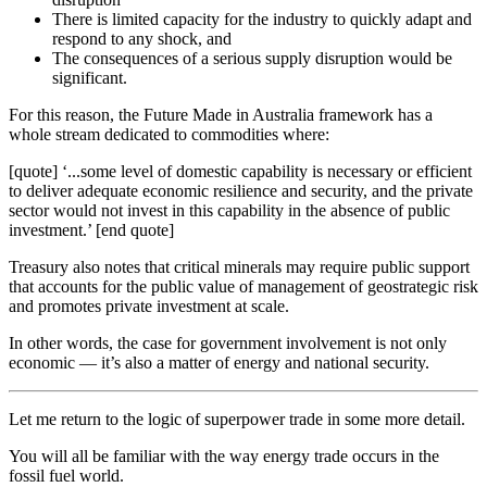
There is limited capacity for the industry to quickly adapt and
respond to any shock, and​​​​‌ ‍ ​‍​‍‌‍ ‌ ​‍‌‍‍‌‌‍‌ ‌‍‍‌‌‍ ‍​‍​‍​ ‍‍​‍​‍‌ ​ ‌‍​‌‌‍ ‍‌‍‍‌‌ ‌​‌ ‍‌​‍ ‍‌‍‍‌‌‍ ​‍​‍​‍ ​​‍​‍‌‍‍​‌ ​‍‌‍‌‌‌‍‌‍​‍​‍​ ‍‍​‍​‍‌‍‍​‌ ‌​‌ ‌​‌ ​​​ ‍‍​‍ ​‍ ‌‍ ​‌‍ ‌‍​ ‌‍​‌‌‍ ​‌‍‍​‌‍ ‌ ​ ‌ ‌​​ ‍‍​ ​ ​ ​ ​ ​ ​ ​ ​‍ ‌‍‍‌‌‍ ‍‌ ‌​‌‍‌‌‌‍ ‍‌ ‌​​‍ ‌‍‌‌‌‍‌​‌‍‍‌‌ ‌​​‍ ‌‍ ‌‌‍ ‌‍‌​‌‍‌‌​ ‌‌ ​​‌ ​‍‌‍‌‌‌ ​ ‌‍‌‌‌‍ ‍‌ ‌​‌‍​‌‌ ‌​‌‍‍‌‌‍ ‌‍ ‍​ ‍ ‌‍‍‌‌‍‌​​ ‌‌‍‌‌​ ‌‌‌‍‌‍‌‍‌​‌‍​‍‌‍​‌​ ‌‌​ ‍‌​‍ ‌​ ​‍‌‍​‍​ ​​​ ​​​‍ ‌​ ‌​‌‍‌‍​ ‌‍‌‍‌​​‍ ‌‌‍​‌‌‍​‍‌‍​ ​ ​‍​‍ ‌​ ​‍‌‍‌​​ ​‌‌‍​‌​ ​‍​ ​‌​ ​​​ ‌ ​ ‌‍‌‍‌‍‌‍​‌​ ​‍​ ‍ ‌ ‌​‌ ‍‌‌ ​​‌‍‌‌​ ‌‌‍ ‍‌‍‌‌‌ ‌ ‌ ​ ​ ‍ ‌ ​​‌‍​‌‌ ‌​‌‍‍​​ ‌‌‍​ ‌‍ ‌‍ ‍‌ ‌​‌‍‌‌‌‍ ‍‌ ‌​​‍‌‌​ ‌‌‌​​‍‌‌ ‌‍‍ ‌‍‌‌‌ ‍‌​‍‌‌​ ​ ‌​‌​​‍‌‌​ ​ ‌​‌​​‍‌‌​ ​‍​ ​‍​ ​‌‌‍‌​​ ‌ ‌‍‌‍‌‍‌‌‌‍‌​​ ​ ​ ‍​​ ​​​ ​‌​ ​ ‌‍‌‍​‍‌‌​ ​‍​ ​‍​‍‌‌​ ‌‌‌​‌​​‍ ‍‌‍​ ‌‍‍​‌‍‍‌‌‍ ​‌‍‌​‌ ​‍‌‍‌‌‌‍ ‍​‍‌‌​ ‌‌‌​​‍‌‌ ‌‍‍ ‌‍‌‌‌ ‍‌​‍‌‌​ ​ ‌​‌​​‍‌‌​ ​ ‌​‌​​‍‌‌​ ​‍​ ​‍​ ‍​​ ​‍​ ‌‍‌‍​‍‌‍​‍‌‍​‍​ ​‍‌‍​‌​ ‌ ​ ‌​​ ​ ​ ‌‌​‍‌‌​ ​‍​ ​‍​‍‌‌​ ‌‌‌​‌​​‍ ‍‌ ‌​‌‍‌‌‌ ‍​‌ ‌​​ ‌‍​‍‌‍​‌‌ ​ ‌‍‌‌‌‌‌‌‌ ​‍‌‍ ​​ ‌‌‍‍​‌ ‌​‌ ‌​‌ ​​​‍‌‌​ ​ ‌​​‌​‍‌‌​ ​‍‌​‌‍​‍‌‌​ ​‍‌​‌‍‌‍ ​‌‍ ‌‍​ ‌‍​‌‌‍ ​‌‍‍​‌‍ ‌ ​ ‌ ‌​​‍‌‌​ ​ ‌​​‌​ ​ ​ ​ ​ ​ ​ ​ ​‍‌‍‌‍‍‌‌‍‌​​ ‌‌‍‌‌​ ‌‌‌‍‌‍‌‍‌​‌‍​‍‌‍​‌​ ‌‌​ ‍‌​‍ ‌​ ​‍‌‍​‍​ ​​​ ​​​‍ ‌​ ‌​‌‍‌‍​ ‌‍‌‍‌​​‍ ‌‌‍​‌‌‍​‍‌‍​ ​ ​‍​‍ ‌​ ​‍‌‍‌​​ ​‌‌‍​‌​ ​‍​ ​‌​ ​​​ ‌ ​ ‌‍‌‍‌‍‌‍​‌​ ​‍​‍‌‍‌ ‌​‌ ‍‌‌ ​​‌‍‌‌​ ‌‌‍ ‍‌‍‌‌‌ ‌ ‌ ​ ​‍‌‍‌ ​​‌‍​‌‌ ‌​‌‍‍​​ ‌‌‍​ ‌‍ ‌‍ ‍‌ ‌​‌‍‌‌‌‍ ‍‌ ‌​​‍‌‌​ ‌‌‌​​‍‌‌ ‌‍‍ ‌‍‌‌‌ ‍‌​‍‌‌​ ​ ‌​‌​​‍‌‌​ ​ ‌​‌​​‍‌‌​ ​‍​ ​‍​ ​‌‌‍‌​​ ‌ ‌‍‌‍‌‍‌‌‌‍‌​​ ​ ​ ‍​​ ​​​ ​‌​ ​ ‌‍‌‍​‍‌‌​ ​‍​ ​‍​‍‌‌​ ‌‌‌​‌​​‍ ‍‌‍​ ‌‍‍​‌‍‍‌‌‍ ​‌‍‌​‌ ​‍‌‍‌‌‌‍ ‍​‍‌‌​ ‌‌‌​​‍‌‌ ‌‍‍ ‌‍‌‌‌ ‍‌​‍‌‌​ ​ ‌​‌​​‍‌‌​ ​ ‌​‌​​‍‌‌​ ​‍​ ​‍​ ‍​​ ​‍​ ‌‍‌‍​‍‌‍​‍‌‍​‍​ ​‍‌‍​‌​ ‌ ​ ‌​​ ​ ​ ‌‌​‍‌‌​ ​‍​ ​‍​‍‌‌​ ‌‌‌​‌​​‍ ‍‌ ‌​‌‍‌‌‌ ‍​‌ ‌​​‍‌‍‌ ​​‌‍‌‌‌ ​‍‌ ​ ‌ ​​‌‍‌‌‌‍​ ‌ ‌​‌‍‍‌‌ ‌‍‌‍‌‌​ ‌‌ ​​‌ ‌‌‌‍​‍‌‍ ​‌‍‍‌‌ ​ ‌‍‍​‌‍‌‌‌‍‌​​‍​‍‌ ‌
The consequences of a serious supply disruption would be
significant.​​​​‌ ‍ ​‍​‍‌‍ ‌ ​‍‌‍‍‌‌‍‌ ‌‍‍‌‌‍ ‍​‍​‍​ ‍‍​‍​‍‌ ​ ‌‍​‌‌‍ ‍‌‍‍‌‌ ‌​‌ ‍‌​‍ ‍‌‍‍‌‌‍ ​‍​‍​‍ ​​‍​‍‌‍‍​‌ ​‍‌‍‌‌‌‍‌‍​‍​‍​ ‍‍​‍​‍‌‍‍​‌ ‌​‌ ‌​‌ ​​​ ‍‍​‍ ​‍ ‌‍ ​‌‍ ‌‍​ ‌‍​‌‌‍ ​‌‍‍​‌‍ ‌ ​ ‌ ‌​​ ‍‍​ ​ ​ ​ ​ ​ ​ ​ ​‍ ‌‍‍‌‌‍ ‍‌ ‌​‌‍‌‌‌‍ ‍‌ ‌​​‍ ‌‍‌‌‌‍‌​‌‍‍‌‌ ‌​​‍ ‌‍ ‌‌‍ ‌‍‌​‌‍‌‌​ ‌‌ ​​‌ ​‍‌‍‌‌‌ ​ ‌‍‌‌‌‍ ‍‌ ‌​‌‍​‌‌ ‌​‌‍‍‌‌‍ ‌‍ ‍​ ‍ ‌‍‍‌‌‍‌​​ ‌‌‍‌‌​ ‌‌‌‍‌‍‌‍‌​‌‍​‍‌‍​‌​ ‌‌​ ‍‌​‍ ‌​ ​‍‌‍​‍​ ​​​ ​​​‍ ‌​ ‌​‌‍‌‍​ ‌‍‌‍‌​​‍ ‌‌‍​‌‌‍​‍‌‍​ ​ ​‍​‍ ‌​ ​‍‌‍‌​​ ​‌‌‍​‌​ ​‍​ ​‌​ ​​​ ‌ ​ ‌‍‌‍‌‍‌‍​‌​ ​‍​ ‍ ‌ ‌​‌ ‍‌‌ ​​‌‍‌‌​ ‌‌‍ ‍‌‍‌‌‌ ‌ ‌ ​ ​ ‍ ‌ ​​‌‍​‌‌ ‌​‌‍‍​​ ‌‌‍​ ‌‍ ‌‍ ‍‌ ‌​‌‍‌‌‌‍ ‍‌ ‌​​‍‌‌​ ‌‌‌​​‍‌‌ ‌‍‍ ‌‍‌‌‌ ‍‌​‍‌‌​ ​ ‌​‌​​‍‌‌​ ​ ‌​‌​​‍‌‌​ ​‍​ ​‍​ ​‌‌‍‌‍​ ‍​​ ‌‍‌‍​‌​ ​‌​ ​​​ ​ ​ ​‍‌‍​‌‌‍​‌​ ‍​​‍‌‌​ ​‍​ ​‍​‍‌‌​ ‌‌‌​‌​​‍ ‍‌‍​ ‌‍‍​‌‍‍‌‌‍ ​‌‍‌​‌ ​‍‌‍‌‌‌‍ ‍​‍‌‌​ ‌‌‌​​‍‌‌ ‌‍‍ ‌‍‌‌‌ ‍‌​‍‌‌​ ​ ‌​‌​​‍‌‌​ ​ ‌​‌​​‍‌‌​ ​‍​ ​‍​ ‍‌​ ​‍‌‍​‍‌‍​‍​ ‌ ​ ‍​​ ​‌‌‍‌‌​ ‌‍​ ‌​‌‍‌‍​ ‌​​‍‌‌​ ​‍​ ​‍​‍‌‌​ ‌‌‌​‌​​‍ ‍‌ ‌​‌‍‌‌‌ ‍​‌ ‌​​ ‌‍​‍‌‍​‌‌ ​ ‌‍‌‌‌‌‌‌‌ ​‍‌‍ ​​ ‌‌‍‍​‌ ‌​‌ ‌​‌ ​​​‍‌‌​ ​ ‌​​‌​‍‌‌​ ​‍‌​‌‍​‍‌‌​ ​‍‌​‌‍‌‍ ​‌‍ ‌‍​ ‌‍​‌‌‍ ​‌‍‍​‌‍ ‌ ​ ‌ ‌​​‍‌‌​ ​ ‌​​‌​ ​ ​ ​ ​ ​ ​ ​ ​‍‌‍‌‍‍‌‌‍‌​​ ‌‌‍‌‌​ ‌‌‌‍‌‍‌‍‌​‌‍​‍‌‍​‌​ ‌‌​ ‍‌​‍ ‌​ ​‍‌‍​‍​ ​​​ ​​​‍ ‌​ ‌​‌‍‌‍​ ‌‍‌‍‌​​‍ ‌‌‍​‌‌‍​‍‌‍​ ​ ​‍​‍ ‌​ ​‍‌‍‌​​ ​‌‌‍​‌​ ​‍​ ​‌​ ​​​ ‌ ​ ‌‍‌‍‌‍‌‍​‌​ ​‍​‍‌‍‌ ‌​‌ ‍‌‌ ​​‌‍‌‌​ ‌‌‍ ‍‌‍‌‌‌ ‌ ‌ ​ ​‍‌‍‌ ​​‌‍​‌‌ ‌​‌‍‍​​ ‌‌‍​ ‌‍ ‌‍ ‍‌ ‌​‌‍‌‌‌‍ ‍‌ ‌​​‍‌‌​ ‌‌‌​​‍‌‌ ‌‍‍ ‌‍‌‌‌ ‍‌​‍‌‌​ ​ ‌​‌​​‍‌‌​ ​ ‌​‌​​‍‌‌​ ​‍​ ​‍​ ​‌‌‍‌‍​ ‍​​ ‌‍‌‍​‌​ ​‌​ ​​​ ​ ​ ​‍‌‍​‌‌‍​‌​ ‍​​‍‌‌​ ​‍​ ​‍​‍‌‌​ ‌‌‌​‌​​‍ ‍‌‍​ ‌‍‍​‌‍‍‌‌‍ ​‌‍‌​‌ ​‍‌‍‌‌‌‍ ‍​‍‌‌​ ‌‌‌​​‍‌‌ ‌‍‍ ‌‍‌‌‌ ‍‌​‍‌‌​ ​ ‌​‌​​‍‌‌​ ​ ‌​‌​​‍‌‌​ ​‍​ ​‍​ ‍‌​ ​‍‌‍​‍‌‍​‍​ ‌ ​ ‍​​ ​‌‌‍‌‌​ ‌‍​ ‌​‌‍‌‍​ ‌​​‍‌‌​ ​‍​ ​‍​‍‌‌​ ‌‌‌​‌​​‍ ‍‌ ‌​‌‍‌‌‌ ‍​‌ ‌​​‍‌‍‌ ​​‌‍‌‌‌ ​‍‌ ​ ‌ ​​‌‍‌‌‌‍​ ‌ ‌​‌‍‍‌‌ ‌‍‌‍‌‌​ ‌‌ ​​‌ ‌‌‌‍​‍‌‍ ​‌‍‍‌‌ ​ ‌‍‍​‌‍‌‌‌‍‌​​‍​‍‌ ‌
For this reason, the Future Made in Australia framework has a
whole stream dedicated to commodities where:​​​​‌ ‍ ​‍​‍‌‍ ‌ ​‍‌‍‍‌‌‍‌ ‌‍‍‌‌‍ ‍​‍​‍​ ‍‍​‍​‍‌ ​ ‌‍​‌‌‍ ‍‌‍‍‌‌ ‌​‌ ‍‌​‍ ‍‌‍‍‌‌‍ ​‍​‍​‍ ​​‍​‍‌‍‍​‌ ​‍‌‍‌‌‌‍‌‍​‍​‍​ ‍‍​‍​‍‌‍‍​‌ ‌​‌ ‌​‌ ​​​ ‍‍​‍ ​‍ ‌‍ ​‌‍ ‌‍​ ‌‍​‌‌‍ ​‌‍‍​‌‍ ‌ ​ ‌ ‌​​ ‍‍​ ​ ​ ​ ​ ​ ​ ​ ​‍ ‌‍‍‌‌‍ ‍‌ ‌​‌‍‌‌‌‍ ‍‌ ‌​​‍ ‌‍‌‌‌‍‌​‌‍‍‌‌ ‌​​‍ ‌‍ ‌‌‍ ‌‍‌​‌‍‌‌​ ‌‌ ​​‌ ​‍‌‍‌‌‌ ​ ‌‍‌‌‌‍ ‍‌ ‌​‌‍​‌‌ ‌​‌‍‍‌‌‍ ‌‍ ‍​ ‍ ‌‍‍‌‌‍‌​​ ‌‌‍‌‌​ ‌‌‌‍‌‍‌‍‌​‌‍​‍‌‍​‌​ ‌‌​ ‍‌​‍ ‌​ ​‍‌‍​‍​ ​​​ ​​​‍ ‌​ ‌​‌‍‌‍​ ‌‍‌‍‌​​‍ ‌‌‍​‌‌‍​‍‌‍​ ​ ​‍​‍ ‌​ ​‍‌‍‌​​ ​‌‌‍​‌​ ​‍​ ​‌​ ​​​ ‌ ​ ‌‍‌‍‌‍‌‍​‌​ ​‍​ ‍ ‌ ‌​‌ ‍‌‌ ​​‌‍‌‌​ ‌‌‍ ‍‌‍‌‌‌ ‌ ‌ ​ ​ ‍ ‌ ​​‌‍​‌‌ ‌​‌‍‍​​ ‌‌‍​ ‌‍ ‌‍ ‍‌ ‌​‌‍‌‌‌‍ ‍‌ ‌​​‍‌‌​ ‌‌‌​​‍‌‌ ‌‍‍ ‌‍‌‌‌ ‍‌​‍‌‌​ ​ ‌​‌​​‍‌‌​ ​ ‌​‌​​‍‌‌​ ​‍​ ​‍​ ‌‌‌‍‌‍​ ​‌​ ​‌‌‍‌‌​ ‌‌​ ‍‌​ ‌ ​ ‍‌​ ‌‌​ ‍‌​ ‌‍​‍‌‌​ ​‍​ ​‍​‍‌‌​ ‌‌‌​‌​​‍ ‍‌‍​ ‌‍‍​‌‍‍‌‌‍ ​‌‍‌​‌ ​‍‌‍‌‌‌‍ ‍​‍‌‌​ ‌‌‌​​‍‌‌ ‌‍‍ ‌‍‌‌‌ ‍‌​‍‌‌​ ​ ‌​‌​​‍‌‌​ ​ ‌​‌​​‍‌‌​ ​‍​ ​‍​ ​​​ ‍‌​ ‍​​ ‍‌‌‍‌‍​ ‌​​ ‌‌​ ‌​​ ‌ ​ ​ ‌‍‌​​ ‌ ​‍‌‌​ ​‍​ ​‍​‍‌‌​ ‌‌‌​‌​​‍ ‍‌ ‌​‌‍‌‌‌ ‍​‌ ‌​​ ‌‍​‍‌‍​‌‌ ​ ‌‍‌‌‌‌‌‌‌ ​‍‌‍ ​​ ‌‌‍‍​‌ ‌​‌ ‌​‌ ​​​‍‌‌​ ​ ‌​​‌​‍‌‌​ ​‍‌​‌‍​‍‌‌​ ​‍‌​‌‍‌‍ ​‌‍ ‌‍​ ‌‍​‌‌‍ ​‌‍‍​‌‍ ‌ ​ ‌ ‌​​‍‌‌​ ​ ‌​​‌​ ​ ​ ​ ​ ​ ​ ​ ​‍‌‍‌‍‍‌‌‍‌​​ ‌‌‍‌‌​ ‌‌‌‍‌‍‌‍‌​‌‍​‍‌‍​‌​ ‌‌​ ‍‌​‍ ‌​ ​‍‌‍​‍​ ​​​ ​​​‍ ‌​ ‌​‌‍‌‍​ ‌‍‌‍‌​​‍ ‌‌‍​‌‌‍​‍‌‍​ ​ ​‍​‍ ‌​ ​‍‌‍‌​​ ​‌‌‍​‌​ ​‍​ ​‌​ ​​​ ‌ ​ ‌‍‌‍‌‍‌‍​‌​ ​‍​‍‌‍‌ ‌​‌ ‍‌‌ ​​‌‍‌‌​ ‌‌‍ ‍‌‍‌‌‌ ‌ ‌ ​ ​‍‌‍‌ ​​‌‍​‌‌ ‌​‌‍‍​​ ‌‌‍​ ‌‍ ‌‍ ‍‌ ‌​‌‍‌‌‌‍ ‍‌ ‌​​‍‌‌​ ‌‌‌​​‍‌‌ ‌‍‍ ‌‍‌‌‌ ‍‌​‍‌‌​ ​ ‌​‌​​‍‌‌​ ​ ‌​‌​​‍‌‌​ ​‍​ ​‍​ ‌‌‌‍‌‍​ ​‌​ ​‌‌‍‌‌​ ‌‌​ ‍‌​ ‌ ​ ‍‌​ ‌‌​ ‍‌​ ‌‍​‍‌‌​ ​‍​ ​‍​‍‌‌​ ‌‌‌​‌​​‍ ‍‌‍​ ‌‍‍​‌‍‍‌‌‍ ​‌‍‌​‌ ​‍‌‍‌‌‌‍ ‍​‍‌‌​ ‌‌‌​​‍‌‌ ‌‍‍ ‌‍‌‌‌ ‍‌​‍‌‌​ ​ ‌​‌​​‍‌‌​ ​ ‌​‌​​‍‌‌​ ​‍​ ​‍​ ​​​ ‍‌​ ‍​​ ‍‌‌‍‌‍​ ‌​​ ‌‌​ ‌​​ ‌ ​ ​ ‌‍‌​​ ‌ ​‍‌‌​ ​‍​ ​‍​‍‌‌​ ‌‌‌​‌​​‍ ‍‌ ‌​‌‍‌‌‌ ‍​‌ ‌​​‍‌‍‌ ​​‌‍‌‌‌ ​‍‌ ​ ‌ ​​‌‍‌‌‌‍​ ‌ ‌​‌‍‍‌‌ ‌‍‌‍‌‌​ ‌‌ ​​‌ ‌‌‌‍​‍‌‍ ​‌‍‍‌‌ ​ ‌‍‍​‌‍‌‌‌‍‌​​‍​‍‌ ‌
[quote] ‘...some level of domestic capability is necessary or efficient
to deliver adequate economic resilience and security, and the private
sector would not invest in this capability in the absence of public
investment.’ [end quote]​​​​‌ ‍ ​‍​‍‌‍ ‌ ​‍‌‍‍‌‌‍‌ ‌‍‍‌‌‍ ‍​‍​‍​ ‍‍​‍​‍‌ ​ ‌‍​‌‌‍ ‍‌‍‍‌‌ ‌​‌ ‍‌​‍ ‍‌‍‍‌‌‍ ​‍​‍​‍ ​​‍​‍‌‍‍​‌ ​‍‌‍‌‌‌‍‌‍​‍​‍​ ‍‍​‍​‍‌‍‍​‌ ‌​‌ ‌​‌ ​​​ ‍‍​‍ ​‍ ‌‍ ​‌‍ ‌‍​ ‌‍​‌‌‍ ​‌‍‍​‌‍ ‌ ​ ‌ ‌​​ ‍‍​ ​ ​ ​ ​ ​ ​ ​ ​‍ ‌‍‍‌‌‍ ‍‌ ‌​‌‍‌‌‌‍ ‍‌ ‌​​‍ ‌‍‌‌‌‍‌​‌‍‍‌‌ ‌​​‍ ‌‍ ‌‌‍ ‌‍‌​‌‍‌‌​ ‌‌ ​​‌ ​‍‌‍‌‌‌ ​ ‌‍‌‌‌‍ ‍‌ ‌​‌‍​‌‌ ‌​‌‍‍‌‌‍ ‌‍ ‍​ ‍ ‌‍‍‌‌‍‌​​ ‌‌‍‌‌​ ‌‌‌‍‌‍‌‍‌​‌‍​‍‌‍​‌​ ‌‌​ ‍‌​‍ ‌​ ​‍‌‍​‍​ ​​​ ​​​‍ ‌​ ‌​‌‍‌‍​ ‌‍‌‍‌​​‍ ‌‌‍​‌‌‍​‍‌‍​ ​ ​‍​‍ ‌​ ​‍‌‍‌​​ ​‌‌‍​‌​ ​‍​ ​‌​ ​​​ ‌ ​ ‌‍‌‍‌‍‌‍​‌​ ​‍​ ‍ ‌ ‌​‌ ‍‌‌ ​​‌‍‌‌​ ‌‌‍ ‍‌‍‌‌‌ ‌ ‌ ​ ​ ‍ ‌ ​​‌‍​‌‌ ‌​‌‍‍​​ ‌‌‍​ ‌‍ ‌‍ ‍‌ ‌​‌‍‌‌‌‍ ‍‌ ‌​​‍‌‌​ ‌‌‌​​‍‌‌ ‌‍‍ ‌‍‌‌‌ ‍‌​‍‌‌​ ​ ‌​‌​​‍‌‌​ ​ ‌​‌​​‍‌‌​ ​‍​ ​‍‌‍​ ‌‍‌​‌‍​‍​ ​‍​ ‍‌‌‍​‍‌‍‌​‌‍‌‍‌‍​‍​ ‍​‌‍‌‍​ ‌‌​‍‌‌​ ​‍​ ​‍​‍‌‌​ ‌‌‌​‌​​‍ ‍‌‍​ ‌‍‍​‌‍‍‌‌‍ ​‌‍‌​‌ ​‍‌‍‌‌‌‍ ‍​‍‌‌​ ‌‌‌​​‍‌‌ ‌‍‍ ‌‍‌‌‌ ‍‌​‍‌‌​ ​ ‌​‌​​‍‌‌​ ​ ‌​‌​​‍‌‌​ ​‍​ ​‍​ ‍​​ ​ ​ ​ ​ ​​​ ​‍‌‍​ ​ ​ ​ ​ ‌‍​‍​ ​‍​ ​‍‌‍‌‌​‍‌‌​ ​‍​ ​‍​‍‌‌​ ‌‌‌​‌​​‍ ‍‌ ‌​‌‍‌‌‌ ‍​‌ ‌​​ ‌‍​‍‌‍​‌‌ ​ ‌‍‌‌‌‌‌‌‌ ​‍‌‍ ​​ ‌‌‍‍​‌ ‌​‌ ‌​‌ ​​​‍‌‌​ ​ ‌​​‌​‍‌‌​ ​‍‌​‌‍​‍‌‌​ ​‍‌​‌‍‌‍ ​‌‍ ‌‍​ ‌‍​‌‌‍ ​‌‍‍​‌‍ ‌ ​ ‌ ‌​​‍‌‌​ ​ ‌​​‌​ ​ ​ ​ ​ ​ ​ ​ ​‍‌‍‌‍‍‌‌‍‌​​ ‌‌‍‌‌​ ‌‌‌‍‌‍‌‍‌​‌‍​‍‌‍​‌​ ‌‌​ ‍‌​‍ ‌​ ​‍‌‍​‍​ ​​​ ​​​‍ ‌​ ‌​‌‍‌‍​ ‌‍‌‍‌​​‍ ‌‌‍​‌‌‍​‍‌‍​ ​ ​‍​‍ ‌​ ​‍‌‍‌​​ ​‌‌‍​‌​ ​‍​ ​‌​ ​​​ ‌ ​ ‌‍‌‍‌‍‌‍​‌​ ​‍​‍‌‍‌ ‌​‌ ‍‌‌ ​​‌‍‌‌​ ‌‌‍ ‍‌‍‌‌‌ ‌ ‌ ​ ​‍‌‍‌ ​​‌‍​‌‌ ‌​‌‍‍​​ ‌‌‍​ ‌‍ ‌‍ ‍‌ ‌​‌‍‌‌‌‍ ‍‌ ‌​​‍‌‌​ ‌‌‌​​‍‌‌ ‌‍‍ ‌‍‌‌‌ ‍‌​‍‌‌​ ​ ‌​‌​​‍‌‌​ ​ ‌​‌​​‍‌‌​ ​‍​ ​‍‌‍​ ‌‍‌​‌‍​‍​ ​‍​ ‍‌‌‍​‍‌‍‌​‌‍‌‍‌‍​‍​ ‍​‌‍‌‍​ ‌‌​‍‌‌​ ​‍​ ​‍​‍‌‌​ ‌‌‌​‌​​‍ ‍‌‍​ ‌‍‍​‌‍‍‌‌‍ ​‌‍‌​‌ ​‍‌‍‌‌‌‍ ‍​‍‌‌​ ‌‌‌​​‍‌‌ ‌‍‍ ‌‍‌‌‌ ‍‌​‍‌‌​ ​ ‌​‌​​‍‌‌​ ​ ‌​‌​​‍‌‌​ ​‍​ ​‍​ ‍​​ ​ ​ ​ ​ ​​​ ​‍‌‍​ ​ ​ ​ ​ ‌‍​‍​ ​‍​ ​‍‌‍‌‌​‍‌‌​ ​‍​ ​‍​‍‌‌​ ‌‌‌​‌​​‍ ‍‌ ‌​‌‍‌‌‌ ‍​‌ ‌​​‍‌‍‌ ​​‌‍‌‌‌ ​‍‌ ​ ‌ ​​‌‍‌‌‌‍​ ‌ ‌​‌‍‍‌‌ ‌‍‌‍‌‌​ ‌‌ ​​‌ ‌‌‌‍​‍‌‍ ​‌‍‍‌‌ ​ ‌‍‍​‌‍‌‌‌‍‌​​‍​‍‌ ‌
Treasury also notes that critical minerals may require public support
that accounts for the public value of management of geostrategic risk
and promotes private investment at scale.​​​​‌ ‍ ​‍​‍‌‍ ‌ ​‍‌‍‍‌‌‍‌ ‌‍‍‌‌‍ ‍​‍​‍​ ‍‍​‍​‍‌ ​ ‌‍​‌‌‍ ‍‌‍‍‌‌ ‌​‌ ‍‌​‍ ‍‌‍‍‌‌‍ ​‍​‍​‍ ​​‍​‍‌‍‍​‌ ​‍‌‍‌‌‌‍‌‍​‍​‍​ ‍‍​‍​‍‌‍‍​‌ ‌​‌ ‌​‌ ​​​ ‍‍​‍ ​‍ ‌‍ ​‌‍ ‌‍​ ‌‍​‌‌‍ ​‌‍‍​‌‍ ‌ ​ ‌ ‌​​ ‍‍​ ​ ​ ​ ​ ​ ​ ​ ​‍ ‌‍‍‌‌‍ ‍‌ ‌​‌‍‌‌‌‍ ‍‌ ‌​​‍ ‌‍‌‌‌‍‌​‌‍‍‌‌ ‌​​‍ ‌‍ ‌‌‍ ‌‍‌​‌‍‌‌​ ‌‌ ​​‌ ​‍‌‍‌‌‌ ​ ‌‍‌‌‌‍ ‍‌ ‌​‌‍​‌‌ ‌​‌‍‍‌‌‍ ‌‍ ‍​ ‍ ‌‍‍‌‌‍‌​​ ‌‌‍‌‌​ ‌‌‌‍‌‍‌‍‌​‌‍​‍‌‍​‌​ ‌‌​ ‍‌​‍ ‌​ ​‍‌‍​‍​ ​​​ ​​​‍ ‌​ ‌​‌‍‌‍​ ‌‍‌‍‌​​‍ ‌‌‍​‌‌‍​‍‌‍​ ​ ​‍​‍ ‌​ ​‍‌‍‌​​ ​‌‌‍​‌​ ​‍​ ​‌​ ​​​ ‌ ​ ‌‍‌‍‌‍‌‍​‌​ ​‍​ ‍ ‌ ‌​‌ ‍‌‌ ​​‌‍‌‌​ ‌‌‍ ‍‌‍‌‌‌ ‌ ‌ ​ ​ ‍ ‌ ​​‌‍​‌‌ ‌​‌‍‍​​ ‌‌‍​ ‌‍ ‌‍ ‍‌ ‌​‌‍‌‌‌‍ ‍‌ ‌​​‍‌‌​ ‌‌‌​​‍‌‌ ‌‍‍ ‌‍‌‌‌ ‍‌​‍‌‌​ ​ ‌​‌​​‍‌‌​ ​ ‌​‌​​‍‌‌​ ​‍​ ​‍‌‍‌​‌‍​‌​ ‌ ​ ​​‌‍​‍​ ‌ ​ ‌ ‌‍​ ​ ‍​​ ‍‌‌‍‌​​ ‌​​‍‌‌​ ​‍​ ​‍​‍‌‌​ ‌‌‌​‌​​‍ ‍‌‍​ ‌‍‍​‌‍‍‌‌‍ ​‌‍‌​‌ ​‍‌‍‌‌‌‍ ‍​‍‌‌​ ‌‌‌​​‍‌‌ ‌‍‍ ‌‍‌‌‌ ‍‌​‍‌‌​ ​ ‌​‌​​‍‌‌​ ​ ‌​‌​​‍‌‌​ ​‍​ ​‍‌‍‌​‌‍‌‍‌‍‌‌‌‍​‌‌‍‌​​ ‌ ​ ​‍​ ​ ‌‍‌​‌‍‌‍‌‍​‍‌‍​‌​‍‌‌​ ​‍​ ​‍​‍‌‌​ ‌‌‌​‌​​‍ ‍‌ ‌​‌‍‌‌‌ ‍​‌ ‌​​ ‌‍​‍‌‍​‌‌ ​ ‌‍‌‌‌‌‌‌‌ ​‍‌‍ ​​ ‌‌‍‍​‌ ‌​‌ ‌​‌ ​​​‍‌‌​ ​ ‌​​‌​‍‌‌​ ​‍‌​‌‍​‍‌‌​ ​‍‌​‌‍‌‍ ​‌‍ ‌‍​ ‌‍​‌‌‍ ​‌‍‍​‌‍ ‌ ​ ‌ ‌​​‍‌‌​ ​ ‌​​‌​ ​ ​ ​ ​ ​ ​ ​ ​‍‌‍‌‍‍‌‌‍‌​​ ‌‌‍‌‌​ ‌‌‌‍‌‍‌‍‌​‌‍​‍‌‍​‌​ ‌‌​ ‍‌​‍ ‌​ ​‍‌‍​‍​ ​​​ ​​​‍ ‌​ ‌​‌‍‌‍​ ‌‍‌‍‌​​‍ ‌‌‍​‌‌‍​‍‌‍​ ​ ​‍​‍ ‌​ ​‍‌‍‌​​ ​‌‌‍​‌​ ​‍​ ​‌​ ​​​ ‌ ​ ‌‍‌‍‌‍‌‍​‌​ ​‍​‍‌‍‌ ‌​‌ ‍‌‌ ​​‌‍‌‌​ ‌‌‍ ‍‌‍‌‌‌ ‌ ‌ ​ ​‍‌‍‌ ​​‌‍​‌‌ ‌​‌‍‍​​ ‌‌‍​ ‌‍ ‌‍ ‍‌ ‌​‌‍‌‌‌‍ ‍‌ ‌​​‍‌‌​ ‌‌‌​​‍‌‌ ‌‍‍ ‌‍‌‌‌ ‍‌​‍‌‌​ ​ ‌​‌​​‍‌‌​ ​ ‌​‌​​‍‌‌​ ​‍​ ​‍‌‍‌​‌‍​‌​ ‌ ​ ​​‌‍​‍​ ‌ ​ ‌ ‌‍​ ​ ‍​​ ‍‌‌‍‌​​ ‌​​‍‌‌​ ​‍​ ​‍​‍‌‌​ ‌‌‌​‌​​‍ ‍‌‍​ ‌‍‍​‌‍‍‌‌‍ ​‌‍‌​‌ ​‍‌‍‌‌‌‍ ‍​‍‌‌​ ‌‌‌​​‍‌‌ ‌‍‍ ‌‍‌‌‌ ‍‌​‍‌‌​ ​ ‌​‌​​‍‌‌​ ​ ‌​‌​​‍‌‌​ ​‍​ ​‍‌‍‌​‌‍‌‍‌‍‌‌‌‍​‌‌‍‌​​ ‌ ​ ​‍​ ​ ‌‍‌​‌‍‌‍‌‍​‍‌‍​‌​‍‌‌​ ​‍​ ​‍​‍‌‌​ ‌‌‌​‌​​‍ ‍‌ ‌​‌‍‌‌‌ ‍​‌ ‌​​‍‌‍‌ ​​‌‍‌‌‌ ​‍‌ ​ ‌ ​​‌‍‌‌‌‍​ ‌ ‌​‌‍‍‌‌ ‌‍‌‍‌‌​ ‌‌ ​​‌ ‌‌‌‍​‍‌‍ ​‌‍‍‌‌ ​ ‌‍‍​‌‍‌‌‌‍‌​​‍​‍‌ ‌
In other words, the case for government involvement is not only
economic — it’s also a matter of energy and national security.​​​​‌ ‍ ​‍​‍‌‍ ‌ ​‍‌‍‍‌‌‍‌ ‌‍‍‌‌‍ ‍​‍​‍​ ‍‍​‍​‍‌ ​ ‌‍​‌‌‍ ‍‌‍‍‌‌ ‌​‌ ‍‌​‍ ‍‌‍‍‌‌‍ ​‍​‍​‍ ​​‍​‍‌‍‍​‌ ​‍‌‍‌‌‌‍‌‍​‍​‍​ ‍‍​‍​‍‌‍‍​‌ ‌​‌ ‌​‌ ​​​ ‍‍​‍ ​‍ ‌‍ ​‌‍ ‌‍​ ‌‍​‌‌‍ ​‌‍‍​‌‍ ‌ ​ ‌ ‌​​ ‍‍​ ​ ​ ​ ​ ​ ​ ​ ​‍ ‌‍‍‌‌‍ ‍‌ ‌​‌‍‌‌‌‍ ‍‌ ‌​​‍ ‌‍‌‌‌‍‌​‌‍‍‌‌ ‌​​‍ ‌‍ ‌‌‍ ‌‍‌​‌‍‌‌​ ‌‌ ​​‌ ​‍‌‍‌‌‌ ​ ‌‍‌‌‌‍ ‍‌ ‌​‌‍​‌‌ ‌​‌‍‍‌‌‍ ‌‍ ‍​ ‍ ‌‍‍‌‌‍‌​​ ‌‌‍‌‌​ ‌‌‌‍‌‍‌‍‌​‌‍​‍‌‍​‌​ ‌‌​ ‍‌​‍ ‌​ ​‍‌‍​‍​ ​​​ ​​​‍ ‌​ ‌​‌‍‌‍​ ‌‍‌‍‌​​‍ ‌‌‍​‌‌‍​‍‌‍​ ​ ​‍​‍ ‌​ ​‍‌‍‌​​ ​‌‌‍​‌​ ​‍​ ​‌​ ​​​ ‌ ​ ‌‍‌‍‌‍‌‍​‌​ ​‍​ ‍ ‌ ‌​‌ ‍‌‌ ​​‌‍‌‌​ ‌‌‍ ‍‌‍‌‌‌ ‌ ‌ ​ ​ ‍ ‌ ​​‌‍​‌‌ ‌​‌‍‍​​ ‌‌‍​ ‌‍ ‌‍ ‍‌ ‌​‌‍‌‌‌‍ ‍‌ ‌​​‍‌‌​ ‌‌‌​​‍‌‌ ‌‍‍ ‌‍‌‌‌ ‍‌​‍‌‌​ ​ ‌​‌​​‍‌‌​ ​ ‌​‌​​‍‌‌​ ​‍​ ​‍​ ‌​​ ‍​‌‍​‌‌‍​‍‌‍‌‌​ ​ ​ ‌‌‌‍‌​​ ‍​‌‍​‌​ ​ ​ ‌ ​‍‌‌​ ​‍​ ​‍​‍‌‌​ ‌‌‌​‌​​‍ ‍‌‍​ ‌‍‍​‌‍‍‌‌‍ ​‌‍‌​‌ ​‍‌‍‌‌‌‍ ‍​‍‌‌​ ‌‌‌​​‍‌‌ ‌‍‍ ‌‍‌‌‌ ‍‌​‍‌‌​ ​ ‌​‌​​‍‌‌​ ​ ‌​‌​​‍‌‌​ ​‍​ ​‍​ ​‌‌‍‌‍‌‍‌‍‌‍‌‌​ ‌‌​ ‌‍‌‍‌​‌‍‌‍‌‍​ ‌‍​‍​ ​‍​ ‌‌​‍‌‌​ ​‍​ ​‍​‍‌‌​ ‌‌‌​‌​​‍ ‍‌ ‌​‌‍‌‌‌ ‍​‌ ‌​​ ‌‍​‍‌‍​‌‌ ​ ‌‍‌‌‌‌‌‌‌ ​‍‌‍ ​​ ‌‌‍‍​‌ ‌​‌ ‌​‌ ​​​‍‌‌​ ​ ‌​​‌​‍‌‌​ ​‍‌​‌‍​‍‌‌​ ​‍‌​‌‍‌‍ ​‌‍ ‌‍​ ‌‍​‌‌‍ ​‌‍‍​‌‍ ‌ ​ ‌ ‌​​‍‌‌​ ​ ‌​​‌​ ​ ​ ​ ​ ​ ​ ​ ​‍‌‍‌‍‍‌‌‍‌​​ ‌‌‍‌‌​ ‌‌‌‍‌‍‌‍‌​‌‍​‍‌‍​‌​ ‌‌​ ‍‌​‍ ‌​ ​‍‌‍​‍​ ​​​ ​​​‍ ‌​ ‌​‌‍‌‍​ ‌‍‌‍‌​​‍ ‌‌‍​‌‌‍​‍‌‍​ ​ ​‍​‍ ‌​ ​‍‌‍‌​​ ​‌‌‍​‌​ ​‍​ ​‌​ ​​​ ‌ ​ ‌‍‌‍‌‍‌‍​‌​ ​‍​‍‌‍‌ ‌​‌ ‍‌‌ ​​‌‍‌‌​ ‌‌‍ ‍‌‍‌‌‌ ‌ ‌ ​ ​‍‌‍‌ ​​‌‍​‌‌ ‌​‌‍‍​​ ‌‌‍​ ‌‍ ‌‍ ‍‌ ‌​‌‍‌‌‌‍ ‍‌ ‌​​‍‌‌​ ‌‌‌​​‍‌‌ ‌‍‍ ‌‍‌‌‌ ‍‌​‍‌‌​ ​ ‌​‌​​‍‌‌​ ​ ‌​‌​​‍‌‌​ ​‍​ ​‍​ ‌​​ ‍​‌‍​‌‌‍​‍‌‍‌‌​ ​ ​ ‌‌‌‍‌​​ ‍​‌‍​‌​ ​ ​ ‌ ​‍‌‌​ ​‍​ ​‍​‍‌‌​ ‌‌‌​‌​​‍ ‍‌‍​ ‌‍‍​‌‍‍‌‌‍ ​‌‍‌​‌ ​‍‌‍‌‌‌‍ ‍​‍‌‌​ ‌‌‌​​‍‌‌ ‌‍‍ ‌‍‌‌‌ ‍‌​‍‌‌​ ​ ‌​‌​​‍‌‌​ ​ ‌​‌​​‍‌‌​ ​‍​ ​‍​ ​‌‌‍‌‍‌‍‌‍‌‍‌‌​ ‌‌​ ‌‍‌‍‌​‌‍‌‍‌‍​ ‌‍​‍​ ​‍​ ‌‌​‍‌‌​ ​‍​ ​‍​‍‌‌​ ‌‌‌​‌​​‍ ‍‌ ‌​‌‍‌‌‌ ‍​‌ ‌​​‍‌‍‌ ​​‌‍‌‌‌ ​‍‌ ​ ‌ ​​‌‍‌‌‌‍​ ‌ ‌​‌‍‍‌‌ ‌‍‌‍‌‌​ ‌‌ ​​‌ ‌‌‌‍​‍‌‍ ​‌‍‍‌‌ ​ ‌‍‍​‌‍‌‌‌‍‌​​‍​‍‌ ‌
Let me return to the logic of superpower trade in some more detail.​​​​‌ ‍ ​‍​‍‌‍ ‌ ​‍‌‍‍‌‌‍‌ ‌‍‍‌‌‍ ‍​‍​‍​ ‍‍​‍​‍‌ ​ ‌‍​‌‌‍ ‍‌‍‍‌‌ ‌​‌ ‍‌​‍ ‍‌‍‍‌‌‍ ​‍​‍​‍ ​​‍​‍‌‍‍​‌ ​‍‌‍‌‌‌‍‌‍​‍​‍​ ‍‍​‍​‍‌‍‍​‌ ‌​‌ ‌​‌ ​​​ ‍‍​‍ ​‍ ‌‍ ​‌‍ ‌‍​ ‌‍​‌‌‍ ​‌‍‍​‌‍ ‌ ​ ‌ ‌​​ ‍‍​ ​ ​ ​ ​ ​ ​ ​ ​‍ ‌‍‍‌‌‍ ‍‌ ‌​‌‍‌‌‌‍ ‍‌ ‌​​‍ ‌‍‌‌‌‍‌​‌‍‍‌‌ ‌​​‍ ‌‍ ‌‌‍ ‌‍‌​‌‍‌‌​ ‌‌ ​​‌ ​‍‌‍‌‌‌ ​ ‌‍‌‌‌‍ ‍‌ ‌​‌‍​‌‌ ‌​‌‍‍‌‌‍ ‌‍ ‍​ ‍ ‌‍‍‌‌‍‌​​ ‌‌‍‌‌​ ‌‌‌‍‌‍‌‍‌​‌‍​‍‌‍​‌​ ‌‌​ ‍‌​‍ ‌​ ​‍‌‍​‍​ ​​​ ​​​‍ ‌​ ‌​‌‍‌‍​ ‌‍‌‍‌​​‍ ‌‌‍​‌‌‍​‍‌‍​ ​ ​‍​‍ ‌​ ​‍‌‍‌​​ ​‌‌‍​‌​ ​‍​ ​‌​ ​​​ ‌ ​ ‌‍‌‍‌‍‌‍​‌​ ​‍​ ‍ ‌ ‌​‌ ‍‌‌ ​​‌‍‌‌​ ‌‌‍ ‍‌‍‌‌‌ ‌ ‌ ​ ​ ‍ ‌ ​​‌‍​‌‌ ‌​‌‍‍​​ ‌‌‍​ ‌‍ ‌‍ ‍‌ ‌​‌‍‌‌‌‍ ‍‌ ‌​​‍‌‌​ ‌‌‌​​‍‌‌ ‌‍‍ ‌‍‌‌‌ ‍‌​‍‌‌​ ​ ‌​‌​​‍‌‌​ ​ ‌​‌​​‍‌‌​ ​‍​ ​‍‌‍‌‌​ ‌ ‌‍‌‍​ ‍​‌‍‌​​ ‌​‌‍​ ​ ​​‌‍‌‌​ ​‍​ ‌​​ ​‌​‍‌‌​ ​‍​ ​‍​‍‌‌​ ‌‌‌​‌​​‍ ‍‌‍​ ‌‍‍​‌‍‍‌‌‍ ​‌‍‌​‌ ​‍‌‍‌‌‌‍ ‍​‍‌‌​ ‌‌‌​​‍‌‌ ‌‍‍ ‌‍‌‌‌ ‍‌​‍‌‌​ ​ ‌​‌​​‍‌‌​ ​ ‌​‌​​‍‌‌​ ​‍​ ​‍​ ‌‍​ ​‍​ ‌‌‌‍‌‌‌‍​ ​ ​‍‌‍‌‌​ ​‍​ ‍‌‌‍‌‌‌‍​‍​ ​‍​‍‌‌​ ​‍​ ​‍​‍‌‌​ ‌‌‌​‌​​‍ ‍‌ ‌​‌‍‌‌‌ ‍​‌ ‌​​ ‌‍​‍‌‍​‌‌ ​ ‌‍‌‌‌‌‌‌‌ ​‍‌‍ ​​ ‌‌‍‍​‌ ‌​‌ ‌​‌ ​​​‍‌‌​ ​ ‌​​‌​‍‌‌​ ​‍‌​‌‍​‍‌‌​ ​‍‌​‌‍‌‍ ​‌‍ ‌‍​ ‌‍​‌‌‍ ​‌‍‍​‌‍ ‌ ​ ‌ ‌​​‍‌‌​ ​ ‌​​‌​ ​ ​ ​ ​ ​ ​ ​ ​‍‌‍‌‍‍‌‌‍‌​​ ‌‌‍‌‌​ ‌‌‌‍‌‍‌‍‌​‌‍​‍‌‍​‌​ ‌‌​ ‍‌​‍ ‌​ ​‍‌‍​‍​ ​​​ ​​​‍ ‌​ ‌​‌‍‌‍​ ‌‍‌‍‌​​‍ ‌‌‍​‌‌‍​‍‌‍​ ​ ​‍​‍ ‌​ ​‍‌‍‌​​ ​‌‌‍​‌​ ​‍​ ​‌​ ​​​ ‌ ​ ‌‍‌‍‌‍‌‍​‌​ ​‍​‍‌‍‌ ‌​‌ ‍‌‌ ​​‌‍‌‌​ ‌‌‍ ‍‌‍‌‌‌ ‌ ‌ ​ ​‍‌‍‌ ​​‌‍​‌‌ ‌​‌‍‍​​ ‌‌‍​ ‌‍ ‌‍ ‍‌ ‌​‌‍‌‌‌‍ ‍‌ ‌​​‍‌‌​ ‌‌‌​​‍‌‌ ‌‍‍ ‌‍‌‌‌ ‍‌​‍‌‌​ ​ ‌​‌​​‍‌‌​ ​ ‌​‌​​‍‌‌​ ​‍​ ​‍‌‍‌‌​ ‌ ‌‍‌‍​ ‍​‌‍‌​​ ‌​‌‍​ ​ ​​‌‍‌‌​ ​‍​ ‌​​ ​‌​‍‌‌​ ​‍​ ​‍​‍‌‌​ ‌‌‌​‌​​‍ ‍‌‍​ ‌‍‍​‌‍‍‌‌‍ ​‌‍‌​‌ ​‍‌‍‌‌‌‍ ‍​‍‌‌​ ‌‌‌​​‍‌‌ ‌‍‍ ‌‍‌‌‌ ‍‌​‍‌‌​ ​ ‌​‌​​‍‌‌​ ​ ‌​‌​​‍‌‌​ ​‍​ ​‍​ ‌‍​ ​‍​ ‌‌‌‍‌‌‌‍​ ​ ​‍‌‍‌‌​ ​‍​ ‍‌‌‍‌‌‌‍​‍​ ​‍​‍‌‌​ ​‍​ ​‍​‍‌‌​ ‌‌‌​‌​​‍ ‍‌ ‌​‌‍‌‌‌ ‍​‌ ‌​​‍‌‍‌ ​​‌‍‌‌‌ ​‍‌ ​ ‌ ​​‌‍‌‌‌‍​ ‌ ‌​‌‍‍‌‌ ‌‍‌‍‌‌​ ‌‌ ​​‌ ‌‌‌‍​‍‌‍ ​‌‍‍‌‌ ​ ‌‍‍​‌‍‌‌‌‍‌​​‍​‍‌ ‌
You will all be familiar with the way energy trade occurs in the
fossil fuel world.​​​​‌ ‍ ​‍​‍‌‍ ‌ ​‍‌‍‍‌‌‍‌ ‌‍‍‌‌‍ ‍​‍​‍​ ‍‍​‍​‍‌ ​ ‌‍​‌‌‍ ‍‌‍‍‌‌ ‌​‌ ‍‌​‍ ‍‌‍‍‌‌‍ ​‍​‍​‍ ​​‍​‍‌‍‍​‌ ​‍‌‍‌‌‌‍‌‍​‍​‍​ ‍‍​‍​‍‌‍‍​‌ ‌​‌ ‌​‌ ​​​ ‍‍​‍ ​‍ ‌‍ ​‌‍ ‌‍​ ‌‍​‌‌‍ ​‌‍‍​‌‍ ‌ ​ ‌ ‌​​ ‍‍​ ​ ​ ​ ​ ​ ​ ​ ​‍ ‌‍‍‌‌‍ ‍‌ ‌​‌‍‌‌‌‍ ‍‌ ‌​​‍ ‌‍‌‌‌‍‌​‌‍‍‌‌ ‌​​‍ ‌‍ ‌‌‍ ‌‍‌​‌‍‌‌​ ‌‌ ​​‌ ​‍‌‍‌‌‌ ​ ‌‍‌‌‌‍ ‍‌ ‌​‌‍​‌‌ ‌​‌‍‍‌‌‍ ‌‍ ‍​ ‍ ‌‍‍‌‌‍‌​​ ‌‌‍‌‌​ ‌‌‌‍‌‍‌‍‌​‌‍​‍‌‍​‌​ ‌‌​ ‍‌​‍ ‌​ ​‍‌‍​‍​ ​​​ ​​​‍ ‌​ ‌​‌‍‌‍​ ‌‍‌‍‌​​‍ ‌‌‍​‌‌‍​‍‌‍​ ​ ​‍​‍ ‌​ ​‍‌‍‌​​ ​‌‌‍​‌​ ​‍​ ​‌​ ​​​ ‌ ​ ‌‍‌‍‌‍‌‍​‌​ ​‍​ ‍ ‌ ‌​‌ ‍‌‌ ​​‌‍‌‌​ ‌‌‍ ‍‌‍‌‌‌ ‌ ‌ ​ ​ ‍ ‌ ​​‌‍​‌‌ ‌​‌‍‍​​ ‌‌‍​ ‌‍ ‌‍ ‍‌ ‌​‌‍‌‌‌‍ ‍‌ ‌​​‍‌‌​ ‌‌‌​​‍‌‌ ‌‍‍ ‌‍‌‌‌ ‍‌​‍‌‌​ ​ ‌​‌​​‍‌‌​ ​ ‌​‌​​‍‌‌​ ​‍​ ​‍‌‍​‌‌‍‌‌‌‍‌‍‌‍​‍‌‍‌‌​ ‌​‌‍​ ​ ‌ ‌‍‌‌‌‍​ ​ ​​​ ​‍​‍‌‌​ ​‍​ ​‍​‍‌‌​ ‌‌‌​‌​​‍ ‍‌‍​ ‌‍‍​‌‍‍‌‌‍ ​‌‍‌​‌ ​‍‌‍‌‌‌‍ ‍​‍‌‌​ ‌‌‌​​‍‌‌ ‌‍‍ ‌‍‌‌‌ ‍‌​‍‌‌​ ​ ‌​‌​​‍‌‌​ ​ ‌​‌​​‍‌‌​ ​‍​ ​‍‌‍​‍​ ‌‌‌‍‌‍‌‍‌‌‌‍‌‍​ ​‍​ ​‍​ ‌ ​ ‍‌‌‍‌‌​ ​​‌‍​ ​‍‌‌​ ​‍​ ​‍​‍‌‌​ ‌‌‌​‌​​‍ ‍‌ ‌​‌‍‌‌‌ ‍​‌ ‌​​ ‌‍​‍‌‍​‌‌ ​ ‌‍‌‌‌‌‌‌‌ ​‍‌‍ ​​ ‌‌‍‍​‌ ‌​‌ ‌​‌ ​​​‍‌‌​ ​ ‌​​‌​‍‌‌​ ​‍‌​‌‍​‍‌‌​ ​‍‌​‌‍‌‍ ​‌‍ ‌‍​ ‌‍​‌‌‍ ​‌‍‍​‌‍ ‌ ​ ‌ ‌​​‍‌‌​ ​ ‌​​‌​ ​ ​ ​ ​ ​ ​ ​ ​‍‌‍‌‍‍‌‌‍‌​​ ‌‌‍‌‌​ ‌‌‌‍‌‍‌‍‌​‌‍​‍‌‍​‌​ ‌‌​ ‍‌​‍ ‌​ ​‍‌‍​‍​ ​​​ ​​​‍ ‌​ ‌​‌‍‌‍​ ‌‍‌‍‌​​‍ ‌‌‍​‌‌‍​‍‌‍​ ​ ​‍​‍ ‌​ ​‍‌‍‌​​ ​‌‌‍​‌​ ​‍​ ​‌​ ​​​ ‌ ​ ‌‍‌‍‌‍‌‍​‌​ ​‍​‍‌‍‌ ‌​‌ ‍‌‌ ​​‌‍‌‌​ ‌‌‍ ‍‌‍‌‌‌ ‌ ‌ ​ ​‍‌‍‌ ​​‌‍​‌‌ ‌​‌‍‍​​ ‌‌‍​ ‌‍ ‌‍ ‍‌ ‌​‌‍‌‌‌‍ ‍‌ ‌​​‍‌‌​ ‌‌‌​​‍‌‌ ‌‍‍ ‌‍‌‌‌ ‍‌​‍‌‌​ ​ ‌​‌​​‍‌‌​ ​ ‌​‌​​‍‌‌​ ​‍​ ​‍‌‍​‌‌‍‌‌‌‍‌‍‌‍​‍‌‍‌‌​ ‌​‌‍​ ​ ‌ ‌‍‌‌‌‍​ ​ ​​​ ​‍​‍‌‌​ ​‍​ ​‍​‍‌‌​ ‌‌‌​‌​​‍ ‍‌‍​ ‌‍‍​‌‍‍‌‌‍ ​‌‍‌​‌ ​‍‌‍‌‌‌‍ ‍​‍‌‌​ ‌‌‌​​‍‌‌ ‌‍‍ ‌‍‌‌‌ ‍‌​‍‌‌​ ​ ‌​‌​​‍‌‌​ ​ ‌​‌​​‍‌‌​ ​‍​ ​‍‌‍​‍​ ‌‌‌‍‌‍‌‍‌‌‌‍‌‍​ ​‍​ ​‍​ ‌ ​ ‍‌‌‍‌‌​ ​​‌‍​ ​‍‌‌​ ​‍​ ​‍​‍‌‌​ ‌‌‌​‌​​‍ ‍‌ ‌​‌‍‌‌‌ ‍​‌ ‌​​‍‌‍‌ ​​‌‍‌‌‌ ​‍‌ ​ ‌ ​​‌‍‌‌‌‍​ ‌ ‌​‌‍‍‌‌ ‌‍‌‍‌‌​ ‌‌ ​​‌ ‌‌‌‍​‍‌‍ ​‌‍‍‌‌ ​ ‌‍‍​‌‍‌‌‌‍‌​​‍​‍‌ ‌