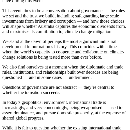
have during this event.​​​​‌ ‍ ​‍​‍‌‍ ‌ ​‍‌‍‍‌‌‍‌ ‌‍‍‌‌‍ ‍​‍​‍​ ‍‍​‍​‍‌ ​ ‌‍​‌‌‍ ‍‌‍‍‌‌ ‌​‌ ‍‌​‍ ‍‌‍‍‌‌‍ ​‍​‍​‍ ​​‍​‍‌‍‍​‌ ​‍‌‍‌‌‌‍‌‍​‍​‍​ ‍‍​‍​‍‌‍‍​‌ ‌​‌ ‌​‌ ​​​ ‍‍​‍ ​‍ ‌‍ ​‌‍ ‌‍​ ‌‍​‌‌‍ ​‌‍‍​‌‍ ‌ ​ ‌ ‌​​ ‍‍​ ​ ​ ​ ​ ​ ​ ​ ​‍ ‌‍‍‌‌‍ ‍‌ ‌​‌‍‌‌‌‍ ‍‌ ‌​​‍ ‌‍‌‌‌‍‌​‌‍‍‌‌ ‌​​‍ ‌‍ ‌‌‍ ‌‍‌​‌‍‌‌​ ‌‌ ​​‌ ​‍‌‍‌‌‌ ​ ‌‍‌‌‌‍ ‍‌ ‌​‌‍​‌‌ ‌​‌‍‍‌‌‍ ‌‍ ‍​ ‍ ‌‍‍‌‌‍‌​​ ‌‌‍‌‌​ ‌‌‌‍‌‍‌‍‌​‌‍​‍‌‍​‌​ ‌‌​ ‍‌​‍ ‌​ ​‍‌‍​‍​ ​​​ ​​​‍ ‌​ ‌​‌‍‌‍​ ‌‍‌‍‌​​‍ ‌‌‍​‌‌‍​‍‌‍​ ​ ​‍​‍ ‌​ ​‍‌‍‌​​ ​‌‌‍​‌​ ​‍​ ​‌​ ​​​ ‌ ​ ‌‍‌‍‌‍‌‍​‌​ ​‍​ ‍ ‌ ‌​‌ ‍‌‌ ​​‌‍‌‌​ ‌‌‍ ‍‌‍‌‌‌ ‌ ‌ ​ ​ ‍ ‌ ​​‌‍​‌‌ ‌​‌‍‍​​ ‌‌‍​ ‌‍ ‌‍ ‍‌ ‌​‌‍‌‌‌‍ ‍‌ ‌​​‍‌‌​ ‌‌‌​​‍‌‌ ‌‍‍ ‌‍‌‌‌ ‍‌​‍‌‌​ ​ ‌​‌​​‍‌‌​ ​ ‌​‌​​‍‌‌​ ​‍​ ​‍‌‍​‌​ ​‍​ ​‌‌‍​ ​ ‌‍‌‍​ ‌‍‌‍‌‍‌‍​ ​ ​ ‌​​ ‍​​ ‌ ​‍‌‌​ ​‍​ ​‍​‍‌‌​ ‌‌‌​‌​​‍ ‍‌‍​ ‌‍‍​‌‍‍‌‌‍ ​‌‍‌​‌ ​‍‌‍‌‌‌‍ ‍​‍‌‌​ ‌‌‌​​‍‌‌ ‌‍‍ ‌‍‌‌‌ ‍‌​‍‌‌​ ​ ‌​‌​​‍‌‌​ ​ ‌​‌​​‍‌‌​ ​‍​ ​‍​ ​‌​ ‌​​ ​ ‌‍​ ​ ​‌​ ​‍‌‍‌‍‌‍‌‌​ ‍‌‌‍‌‌​ ​‍​ ‌ ​‍‌‌​ ​‍​ ​‍​‍‌‌​ ‌‌‌​‌​​‍ ‍‌ ‌​‌‍‌‌‌ ‍​‌ ‌​​ ‌‍​‍‌‍​‌‌ ​ ‌‍‌‌‌‌‌‌‌ ​‍‌‍ ​​ ‌‌‍‍​‌ ‌​‌ ‌​‌ ​​​‍‌‌​ ​ ‌​​‌​‍‌‌​ ​‍‌​‌‍​‍‌‌​ ​‍‌​‌‍‌‍ ​‌‍ ‌‍​ ‌‍​‌‌‍ ​‌‍‍​‌‍ ‌ ​ ‌ ‌​​‍‌‌​ ​ ‌​​‌​ ​ ​ ​ ​ ​ ​ ​ ​‍‌‍‌‍‍‌‌‍‌​​ ‌‌‍‌‌​ ‌‌‌‍‌‍‌‍‌​‌‍​‍‌‍​‌​ ‌‌​ ‍‌​‍ ‌​ ​‍‌‍​‍​ ​​​ ​​​‍ ‌​ ‌​‌‍‌‍​ ‌‍‌‍‌​​‍ ‌‌‍​‌‌‍​‍‌‍​ ​ ​‍​‍ ‌​ ​‍‌‍‌​​ ​‌‌‍​‌​ ​‍​ ​‌​ ​​​ ‌ ​ ‌‍‌‍‌‍‌‍​‌​ ​‍​‍‌‍‌ ‌​‌ ‍‌‌ ​​‌‍‌‌​ ‌‌‍ ‍‌‍‌‌‌ ‌ ‌ ​ ​‍‌‍‌ ​​‌‍​‌‌ ‌​‌‍‍​​ ‌‌‍​ ‌‍ ‌‍ ‍‌ ‌​‌‍‌‌‌‍ ‍‌ ‌​​‍‌‌​ ‌‌‌​​‍‌‌ ‌‍‍ ‌‍‌‌‌ ‍‌​‍‌‌​ ​ ‌​‌​​‍‌‌​ ​ ‌​‌​​‍‌‌​ ​‍​ ​‍‌‍​‌​ ​‍​ ​‌‌‍​ ​ ‌‍‌‍​ ‌‍‌‍‌‍‌‍​ ​ ​ ‌​​ ‍​​ ‌ ​‍‌‌​ ​‍​ ​‍​‍‌‌​ ‌‌‌​‌​​‍ ‍‌‍​ ‌‍‍​‌‍‍‌‌‍ ​‌‍‌​‌ ​‍‌‍‌‌‌‍ ‍​‍‌‌​ ‌‌‌​​‍‌‌ ‌‍‍ ‌‍‌‌‌ ‍‌​‍‌‌​ ​ ‌​‌​​‍‌‌​ ​ ‌​‌​​‍‌‌​ ​‍​ ​‍​ ​‌​ ‌​​ ​ ‌‍​ ​ ​‌​ ​‍‌‍‌‍‌‍‌‌​ ‍‌‌‍‌‌​ ​‍​ ‌ ​‍‌‌​ ​‍​ ​‍​‍‌‌​ ‌‌‌​‌​​‍ ‍‌ ‌​‌‍‌‌‌ ‍​‌ ‌​​‍‌‍‌ ​​‌‍‌‌‌ ​‍‌ ​ ‌ ​​‌‍‌‌‌‍​ ‌ ‌​‌‍‍‌‌ ‌‍‌‍‌‌​ ‌‌ ​​‌ ‌‌‌‍​‍‌‍ ​‌‍‍‌‌ ​ ‌‍‍​‌‍‌‌‌‍‌​​‍​‍‌ ‌
This event aims to be a conversation about governance — the rules
we set and the trust we build, including safeguarding large scale
investments from bribery and corruption — and how those choices
will shape whether Australia captures the economic dividends from,
and maximises its contribution to, climate change mitigation.​​​​‌ ‍ ​‍​‍‌‍ ‌ ​‍‌‍‍‌‌‍‌ ‌‍‍‌‌‍ ‍​‍​‍​ ‍‍​‍​‍‌ ​ ‌‍​‌‌‍ ‍‌‍‍‌‌ ‌​‌ ‍‌​‍ ‍‌‍‍‌‌‍ ​‍​‍​‍ ​​‍​‍‌‍‍​‌ ​‍‌‍‌‌‌‍‌‍​‍​‍​ ‍‍​‍​‍‌‍‍​‌ ‌​‌ ‌​‌ ​​​ ‍‍​‍ ​‍ ‌‍ ​‌‍ ‌‍​ ‌‍​‌‌‍ ​‌‍‍​‌‍ ‌ ​ ‌ ‌​​ ‍‍​ ​ ​ ​ ​ ​ ​ ​ ​‍ ‌‍‍‌‌‍ ‍‌ ‌​‌‍‌‌‌‍ ‍‌ ‌​​‍ ‌‍‌‌‌‍‌​‌‍‍‌‌ ‌​​‍ ‌‍ ‌‌‍ ‌‍‌​‌‍‌‌​ ‌‌ ​​‌ ​‍‌‍‌‌‌ ​ ‌‍‌‌‌‍ ‍‌ ‌​‌‍​‌‌ ‌​‌‍‍‌‌‍ ‌‍ ‍​ ‍ ‌‍‍‌‌‍‌​​ ‌‌‍‌‌​ ‌‌‌‍‌‍‌‍‌​‌‍​‍‌‍​‌​ ‌‌​ ‍‌​‍ ‌​ ​‍‌‍​‍​ ​​​ ​​​‍ ‌​ ‌​‌‍‌‍​ ‌‍‌‍‌​​‍ ‌‌‍​‌‌‍​‍‌‍​ ​ ​‍​‍ ‌​ ​‍‌‍‌​​ ​‌‌‍​‌​ ​‍​ ​‌​ ​​​ ‌ ​ ‌‍‌‍‌‍‌‍​‌​ ​‍​ ‍ ‌ ‌​‌ ‍‌‌ ​​‌‍‌‌​ ‌‌‍ ‍‌‍‌‌‌ ‌ ‌ ​ ​ ‍ ‌ ​​‌‍​‌‌ ‌​‌‍‍​​ ‌‌‍​ ‌‍ ‌‍ ‍‌ ‌​‌‍‌‌‌‍ ‍‌ ‌​​‍‌‌​ ‌‌‌​​‍‌‌ ‌‍‍ ‌‍‌‌‌ ‍‌​‍‌‌​ ​ ‌​‌​​‍‌‌​ ​ ‌​‌​​‍‌‌​ ​‍​ ​‍‌‍‌‍‌‍‌‌‌‍‌​​ ​ ‌‍​‍​ ‍‌​ ‌​​ ​​​ ‌‌‌‍​ ​ ‌‌​ ‍​​‍‌‌​ ​‍​ ​‍​‍‌‌​ ‌‌‌​‌​​‍ ‍‌‍​ ‌‍‍​‌‍‍‌‌‍ ​‌‍‌​‌ ​‍‌‍‌‌‌‍ ‍​‍‌‌​ ‌‌‌​​‍‌‌ ‌‍‍ ‌‍‌‌‌ ‍‌​‍‌‌​ ​ ‌​‌​​‍‌‌​ ​ ‌​‌​​‍‌‌​ ​‍​ ​‍​ ​‍​ ‌ ‌‍​‍​ ​‍​ ‌‌‌‍​‌​ ​‍​ ‌‍​ ‌‌‌‍​ ​ ‌‌​ ‌‍​‍‌‌​ ​‍​ ​‍​‍‌‌​ ‌‌‌​‌​​‍ ‍‌ ‌​‌‍‌‌‌ ‍​‌ ‌​​ ‌‍​‍‌‍​‌‌ ​ ‌‍‌‌‌‌‌‌‌ ​‍‌‍ ​​ ‌‌‍‍​‌ ‌​‌ ‌​‌ ​​​‍‌‌​ ​ ‌​​‌​‍‌‌​ ​‍‌​‌‍​‍‌‌​ ​‍‌​‌‍‌‍ ​‌‍ ‌‍​ ‌‍​‌‌‍ ​‌‍‍​‌‍ ‌ ​ ‌ ‌​​‍‌‌​ ​ ‌​​‌​ ​ ​ ​ ​ ​ ​ ​ ​‍‌‍‌‍‍‌‌‍‌​​ ‌‌‍‌‌​ ‌‌‌‍‌‍‌‍‌​‌‍​‍‌‍​‌​ ‌‌​ ‍‌​‍ ‌​ ​‍‌‍​‍​ ​​​ ​​​‍ ‌​ ‌​‌‍‌‍​ ‌‍‌‍‌​​‍ ‌‌‍​‌‌‍​‍‌‍​ ​ ​‍​‍ ‌​ ​‍‌‍‌​​ ​‌‌‍​‌​ ​‍​ ​‌​ ​​​ ‌ ​ ‌‍‌‍‌‍‌‍​‌​ ​‍​‍‌‍‌ ‌​‌ ‍‌‌ ​​‌‍‌‌​ ‌‌‍ ‍‌‍‌‌‌ ‌ ‌ ​ ​‍‌‍‌ ​​‌‍​‌‌ ‌​‌‍‍​​ ‌‌‍​ ‌‍ ‌‍ ‍‌ ‌​‌‍‌‌‌‍ ‍‌ ‌​​‍‌‌​ ‌‌‌​​‍‌‌ ‌‍‍ ‌‍‌‌‌ ‍‌​‍‌‌​ ​ ‌​‌​​‍‌‌​ ​ ‌​‌​​‍‌‌​ ​‍​ ​‍‌‍‌‍‌‍‌‌‌‍‌​​ ​ ‌‍​‍​ ‍‌​ ‌​​ ​​​ ‌‌‌‍​ ​ ‌‌​ ‍​​‍‌‌​ ​‍​ ​‍​‍‌‌​ ‌‌‌​‌​​‍ ‍‌‍​ ‌‍‍​‌‍‍‌‌‍ ​‌‍‌​‌ ​‍‌‍‌‌‌‍ ‍​‍‌‌​ ‌‌‌​​‍‌‌ ‌‍‍ ‌‍‌‌‌ ‍‌​‍‌‌​ ​ ‌​‌​​‍‌‌​ ​ ‌​‌​​‍‌‌​ ​‍​ ​‍​ ​‍​ ‌ ‌‍​‍​ ​‍​ ‌‌‌‍​‌​ ​‍​ ‌‍​ ‌‌‌‍​ ​ ‌‌​ ‌‍​‍‌‌​ ​‍​ ​‍​‍‌‌​ ‌‌‌​‌​​‍ ‍‌ ‌​‌‍‌‌‌ ‍​‌ ‌​​‍‌‍‌ ​​‌‍‌‌‌ ​‍‌ ​ ‌ ​​‌‍‌‌‌‍​ ‌ ‌​‌‍‍‌‌ ‌‍‌‍‌‌​ ‌‌ ​​‌ ‌‌‌‍​‍‌‍ ​‌‍‍‌‌ ​ ‌‍‍​‌‍‌‌‌‍‌​​‍​‍‌ ‌
We stand at the dawn of perhaps the most significant industrial
development in our nation’s history. This coincides with a time
when the world’s capacity to cooperate and collaborate on climate-
change solutions is being tested more than ever before.​​​​‌ ‍ ​‍​‍‌‍ ‌ ​‍‌‍‍‌‌‍‌ ‌‍‍‌‌‍ ‍​‍​‍​ ‍‍​‍​‍‌ ​ ‌‍​‌‌‍ ‍‌‍‍‌‌ ‌​‌ ‍‌​‍ ‍‌‍‍‌‌‍ ​‍​‍​‍ ​​‍​‍‌‍‍​‌ ​‍‌‍‌‌‌‍‌‍​‍​‍​ ‍‍​‍​‍‌‍‍​‌ ‌​‌ ‌​‌ ​​​ ‍‍​‍ ​‍ ‌‍ ​‌‍ ‌‍​ ‌‍​‌‌‍ ​‌‍‍​‌‍ ‌ ​ ‌ ‌​​ ‍‍​ ​ ​ ​ ​ ​ ​ ​ ​‍ ‌‍‍‌‌‍ ‍‌ ‌​‌‍‌‌‌‍ ‍‌ ‌​​‍ ‌‍‌‌‌‍‌​‌‍‍‌‌ ‌​​‍ ‌‍ ‌‌‍ ‌‍‌​‌‍‌‌​ ‌‌ ​​‌ ​‍‌‍‌‌‌ ​ ‌‍‌‌‌‍ ‍‌ ‌​‌‍​‌‌ ‌​‌‍‍‌‌‍ ‌‍ ‍​ ‍ ‌‍‍‌‌‍‌​​ ‌‌‍‌‌​ ‌‌‌‍‌‍‌‍‌​‌‍​‍‌‍​‌​ ‌‌​ ‍‌​‍ ‌​ ​‍‌‍​‍​ ​​​ ​​​‍ ‌​ ‌​‌‍‌‍​ ‌‍‌‍‌​​‍ ‌‌‍​‌‌‍​‍‌‍​ ​ ​‍​‍ ‌​ ​‍‌‍‌​​ ​‌‌‍​‌​ ​‍​ ​‌​ ​​​ ‌ ​ ‌‍‌‍‌‍‌‍​‌​ ​‍​ ‍ ‌ ‌​‌ ‍‌‌ ​​‌‍‌‌​ ‌‌‍ ‍‌‍‌‌‌ ‌ ‌ ​ ​ ‍ ‌ ​​‌‍​‌‌ ‌​‌‍‍​​ ‌‌‍​ ‌‍ ‌‍ ‍‌ ‌​‌‍‌‌‌‍ ‍‌ ‌​​‍‌‌​ ‌‌‌​​‍‌‌ ‌‍‍ ‌‍‌‌‌ ‍‌​‍‌‌​ ​ ‌​‌​​‍‌‌​ ​ ‌​‌​​‍‌‌​ ​‍​ ​‍​ ​‌‌‍​‍​ ​ ‌‍‌​‌‍​‍​ ​‍​ ​‌‌‍‌‌​ ‌ ​ ‌‌​ ‍​​ ‌‍​‍‌‌​ ​‍​ ​‍​‍‌‌​ ‌‌‌​‌​​‍ ‍‌‍​ ‌‍‍​‌‍‍‌‌‍ ​‌‍‌​‌ ​‍‌‍‌‌‌‍ ‍​‍‌‌​ ‌‌‌​​‍‌‌ ‌‍‍ ‌‍‌‌‌ ‍‌​‍‌‌​ ​ ‌​‌​​‍‌‌​ ​ ‌​‌​​‍‌‌​ ​‍​ ​‍​ ‍​​ ‍‌‌‍​ ​ ‍​​ ​​​ ‌ ​ ​ ‌‍‌‌​ ‍​‌‍‌‍​ ‌​‌‍‌‌​‍‌‌​ ​‍​ ​‍​‍‌‌​ ‌‌‌​‌​​‍ ‍‌ ‌​‌‍‌‌‌ ‍​‌ ‌​​ ‌‍​‍‌‍​‌‌ ​ ‌‍‌‌‌‌‌‌‌ ​‍‌‍ ​​ ‌‌‍‍​‌ ‌​‌ ‌​‌ ​​​‍‌‌​ ​ ‌​​‌​‍‌‌​ ​‍‌​‌‍​‍‌‌​ ​‍‌​‌‍‌‍ ​‌‍ ‌‍​ ‌‍​‌‌‍ ​‌‍‍​‌‍ ‌ ​ ‌ ‌​​‍‌‌​ ​ ‌​​‌​ ​ ​ ​ ​ ​ ​ ​ ​‍‌‍‌‍‍‌‌‍‌​​ ‌‌‍‌‌​ ‌‌‌‍‌‍‌‍‌​‌‍​‍‌‍​‌​ ‌‌​ ‍‌​‍ ‌​ ​‍‌‍​‍​ ​​​ ​​​‍ ‌​ ‌​‌‍‌‍​ ‌‍‌‍‌​​‍ ‌‌‍​‌‌‍​‍‌‍​ ​ ​‍​‍ ‌​ ​‍‌‍‌​​ ​‌‌‍​‌​ ​‍​ ​‌​ ​​​ ‌ ​ ‌‍‌‍‌‍‌‍​‌​ ​‍​‍‌‍‌ ‌​‌ ‍‌‌ ​​‌‍‌‌​ ‌‌‍ ‍‌‍‌‌‌ ‌ ‌ ​ ​‍‌‍‌ ​​‌‍​‌‌ ‌​‌‍‍​​ ‌‌‍​ ‌‍ ‌‍ ‍‌ ‌​‌‍‌‌‌‍ ‍‌ ‌​​‍‌‌​ ‌‌‌​​‍‌‌ ‌‍‍ ‌‍‌‌‌ ‍‌​‍‌‌​ ​ ‌​‌​​‍‌‌​ ​ ‌​‌​​‍‌‌​ ​‍​ ​‍​ ​‌‌‍​‍​ ​ ‌‍‌​‌‍​‍​ ​‍​ ​‌‌‍‌‌​ ‌ ​ ‌‌​ ‍​​ ‌‍​‍‌‌​ ​‍​ ​‍​‍‌‌​ ‌‌‌​‌​​‍ ‍‌‍​ ‌‍‍​‌‍‍‌‌‍ ​‌‍‌​‌ ​‍‌‍‌‌‌‍ ‍​‍‌‌​ ‌‌‌​​‍‌‌ ‌‍‍ ‌‍‌‌‌ ‍‌​‍‌‌​ ​ ‌​‌​​‍‌‌​ ​ ‌​‌​​‍‌‌​ ​‍​ ​‍​ ‍​​ ‍‌‌‍​ ​ ‍​​ ​​​ ‌ ​ ​ ‌‍‌‌​ ‍​‌‍‌‍​ ‌​‌‍‌‌​‍‌‌​ ​‍​ ​‍​‍‌‌​ ‌‌‌​‌​​‍ ‍‌ ‌​‌‍‌‌‌ ‍​‌ ‌​​‍‌‍‌ ​​‌‍‌‌‌ ​‍‌ ​ ‌ ​​‌‍‌‌‌‍​ ‌ ‌​‌‍‍‌‌ ‌‍‌‍‌‌​ ‌‌ ​​‌ ‌‌‌‍​‍‌‍ ​‌‍‍‌‌ ​ ‌‍‍​‌‍‌‌‌‍‌​​‍​‍‌ ‌
We also find ourselves at a moment when the diplomatic and trade
rules, institutions, and relationships built over decades are being
questioned — and in some cases — undermined.​​​​‌ ‍ ​‍​‍‌‍ ‌ ​‍‌‍‍‌‌‍‌ ‌‍‍‌‌‍ ‍​‍​‍​ ‍‍​‍​‍‌ ​ ‌‍​‌‌‍ ‍‌‍‍‌‌ ‌​‌ ‍‌​‍ ‍‌‍‍‌‌‍ ​‍​‍​‍ ​​‍​‍‌‍‍​‌ ​‍‌‍‌‌‌‍‌‍​‍​‍​ ‍‍​‍​‍‌‍‍​‌ ‌​‌ ‌​‌ ​​​ ‍‍​‍ ​‍ ‌‍ ​‌‍ ‌‍​ ‌‍​‌‌‍ ​‌‍‍​‌‍ ‌ ​ ‌ ‌​​ ‍‍​ ​ ​ ​ ​ ​ ​ ​ ​‍ ‌‍‍‌‌‍ ‍‌ ‌​‌‍‌‌‌‍ ‍‌ ‌​​‍ ‌‍‌‌‌‍‌​‌‍‍‌‌ ‌​​‍ ‌‍ ‌‌‍ ‌‍‌​‌‍‌‌​ ‌‌ ​​‌ ​‍‌‍‌‌‌ ​ ‌‍‌‌‌‍ ‍‌ ‌​‌‍​‌‌ ‌​‌‍‍‌‌‍ ‌‍ ‍​ ‍ ‌‍‍‌‌‍‌​​ ‌‌‍‌‌​ ‌‌‌‍‌‍‌‍‌​‌‍​‍‌‍​‌​ ‌‌​ ‍‌​‍ ‌​ ​‍‌‍​‍​ ​​​ ​​​‍ ‌​ ‌​‌‍‌‍​ ‌‍‌‍‌​​‍ ‌‌‍​‌‌‍​‍‌‍​ ​ ​‍​‍ ‌​ ​‍‌‍‌​​ ​‌‌‍​‌​ ​‍​ ​‌​ ​​​ ‌ ​ ‌‍‌‍‌‍‌‍​‌​ ​‍​ ‍ ‌ ‌​‌ ‍‌‌ ​​‌‍‌‌​ ‌‌‍ ‍‌‍‌‌‌ ‌ ‌ ​ ​ ‍ ‌ ​​‌‍​‌‌ ‌​‌‍‍​​ ‌‌‍​ ‌‍ ‌‍ ‍‌ ‌​‌‍‌‌‌‍ ‍‌ ‌​​‍‌‌​ ‌‌‌​​‍‌‌ ‌‍‍ ‌‍‌‌‌ ‍‌​‍‌‌​ ​ ‌​‌​​‍‌‌​ ​ ‌​‌​​‍‌‌​ ​‍​ ​‍‌‍‌‍‌‍‌‌​ ​‍​ ​​​ ‌‍​ ​​‌‍​‌‌‍​‍‌‍‌‌‌‍​‍‌‍‌​​ ‌‍​‍‌‌​ ​‍​ ​‍​‍‌‌​ ‌‌‌​‌​​‍ ‍‌‍​ ‌‍‍​‌‍‍‌‌‍ ​‌‍‌​‌ ​‍‌‍‌‌‌‍ ‍​‍‌‌​ ‌‌‌​​‍‌‌ ‌‍‍ ‌‍‌‌‌ ‍‌​‍‌‌​ ​ ‌​‌​​‍‌‌​ ​ ‌​‌​​‍‌‌​ ​‍​ ​‍​ ​​​ ​‌‌‍‌​​ ​​​ ​ ‌‍​‍​ ‍​‌‍‌‍​ ‌ ​ ‌ ‌‍‌‌​ ​ ​‍‌‌​ ​‍​ ​‍​‍‌‌​ ‌‌‌​‌​​‍ ‍‌ ‌​‌‍‌‌‌ ‍​‌ ‌​​ ‌‍​‍‌‍​‌‌ ​ ‌‍‌‌‌‌‌‌‌ ​‍‌‍ ​​ ‌‌‍‍​‌ ‌​‌ ‌​‌ ​​​‍‌‌​ ​ ‌​​‌​‍‌‌​ ​‍‌​‌‍​‍‌‌​ ​‍‌​‌‍‌‍ ​‌‍ ‌‍​ ‌‍​‌‌‍ ​‌‍‍​‌‍ ‌ ​ ‌ ‌​​‍‌‌​ ​ ‌​​‌​ ​ ​ ​ ​ ​ ​ ​ ​‍‌‍‌‍‍‌‌‍‌​​ ‌‌‍‌‌​ ‌‌‌‍‌‍‌‍‌​‌‍​‍‌‍​‌​ ‌‌​ ‍‌​‍ ‌​ ​‍‌‍​‍​ ​​​ ​​​‍ ‌​ ‌​‌‍‌‍​ ‌‍‌‍‌​​‍ ‌‌‍​‌‌‍​‍‌‍​ ​ ​‍​‍ ‌​ ​‍‌‍‌​​ ​‌‌‍​‌​ ​‍​ ​‌​ ​​​ ‌ ​ ‌‍‌‍‌‍‌‍​‌​ ​‍​‍‌‍‌ ‌​‌ ‍‌‌ ​​‌‍‌‌​ ‌‌‍ ‍‌‍‌‌‌ ‌ ‌ ​ ​‍‌‍‌ ​​‌‍​‌‌ ‌​‌‍‍​​ ‌‌‍​ ‌‍ ‌‍ ‍‌ ‌​‌‍‌‌‌‍ ‍‌ ‌​​‍‌‌​ ‌‌‌​​‍‌‌ ‌‍‍ ‌‍‌‌‌ ‍‌​‍‌‌​ ​ ‌​‌​​‍‌‌​ ​ ‌​‌​​‍‌‌​ ​‍​ ​‍‌‍‌‍‌‍‌‌​ ​‍​ ​​​ ‌‍​ ​​‌‍​‌‌‍​‍‌‍‌‌‌‍​‍‌‍‌​​ ‌‍​‍‌‌​ ​‍​ ​‍​‍‌‌​ ‌‌‌​‌​​‍ ‍‌‍​ ‌‍‍​‌‍‍‌‌‍ ​‌‍‌​‌ ​‍‌‍‌‌‌‍ ‍​‍‌‌​ ‌‌‌​​‍‌‌ ‌‍‍ ‌‍‌‌‌ ‍‌​‍‌‌​ ​ ‌​‌​​‍‌‌​ ​ ‌​‌​​‍‌‌​ ​‍​ ​‍​ ​​​ ​‌‌‍‌​​ ​​​ ​ ‌‍​‍​ ‍​‌‍‌‍​ ‌ ​ ‌ ‌‍‌‌​ ​ ​‍‌‌​ ​‍​ ​‍​‍‌‌​ ‌‌‌​‌​​‍ ‍‌ ‌​‌‍‌‌‌ ‍​‌ ‌​​‍‌‍‌ ​​‌‍‌‌‌ ​‍‌ ​ ‌ ​​‌‍‌‌‌‍​ ‌ ‌​‌‍‍‌‌ ‌‍‌‍‌‌​ ‌‌ ​​‌ ‌‌‌‍​‍‌‍ ​‌‍‍‌‌ ​ ‌‍‍​‌‍‌‌‌‍‌​​‍​‍‌ ‌
Questions of governance are not abstract — they’re central to
whether the transition succeeds.​​​​‌ ‍ ​‍​‍‌‍ ‌ ​‍‌‍‍‌‌‍‌ ‌‍‍‌‌‍ ‍​‍​‍​ ‍‍​‍​‍‌ ​ ‌‍​‌‌‍ ‍‌‍‍‌‌ ‌​‌ ‍‌​‍ ‍‌‍‍‌‌‍ ​‍​‍​‍ ​​‍​‍‌‍‍​‌ ​‍‌‍‌‌‌‍‌‍​‍​‍​ ‍‍​‍​‍‌‍‍​‌ ‌​‌ ‌​‌ ​​​ ‍‍​‍ ​‍ ‌‍ ​‌‍ ‌‍​ ‌‍​‌‌‍ ​‌‍‍​‌‍ ‌ ​ ‌ ‌​​ ‍‍​ ​ ​ ​ ​ ​ ​ ​ ​‍ ‌‍‍‌‌‍ ‍‌ ‌​‌‍‌‌‌‍ ‍‌ ‌​​‍ ‌‍‌‌‌‍‌​‌‍‍‌‌ ‌​​‍ ‌‍ ‌‌‍ ‌‍‌​‌‍‌‌​ ‌‌ ​​‌ ​‍‌‍‌‌‌ ​ ‌‍‌‌‌‍ ‍‌ ‌​‌‍​‌‌ ‌​‌‍‍‌‌‍ ‌‍ ‍​ ‍ ‌‍‍‌‌‍‌​​ ‌‌‍‌‌​ ‌‌‌‍‌‍‌‍‌​‌‍​‍‌‍​‌​ ‌‌​ ‍‌​‍ ‌​ ​‍‌‍​‍​ ​​​ ​​​‍ ‌​ ‌​‌‍‌‍​ ‌‍‌‍‌​​‍ ‌‌‍​‌‌‍​‍‌‍​ ​ ​‍​‍ ‌​ ​‍‌‍‌​​ ​‌‌‍​‌​ ​‍​ ​‌​ ​​​ ‌ ​ ‌‍‌‍‌‍‌‍​‌​ ​‍​ ‍ ‌ ‌​‌ ‍‌‌ ​​‌‍‌‌​ ‌‌‍ ‍‌‍‌‌‌ ‌ ‌ ​ ​ ‍ ‌ ​​‌‍​‌‌ ‌​‌‍‍​​ ‌‌‍​ ‌‍ ‌‍ ‍‌ ‌​‌‍‌‌‌‍ ‍‌ ‌​​‍‌‌​ ‌‌‌​​‍‌‌ ‌‍‍ ‌‍‌‌‌ ‍‌​‍‌‌​ ​ ‌​‌​​‍‌‌​ ​ ‌​‌​​‍‌‌​ ​‍​ ​‍​ ​ ​ ‌‌​ ​ ‌‍​‍‌‍‌‍​ ‌​‌‍​‍‌‍‌‌​ ‌‍​ ‍​​ ​‌‌‍​ ​‍‌‌​ ​‍​ ​‍​‍‌‌​ ‌‌‌​‌​​‍ ‍‌‍​ ‌‍‍​‌‍‍‌‌‍ ​‌‍‌​‌ ​‍‌‍‌‌‌‍ ‍​‍‌‌​ ‌‌‌​​‍‌‌ ‌‍‍ ‌‍‌‌‌ ‍‌​‍‌‌​ ​ ‌​‌​​‍‌‌​ ​ ‌​‌​​‍‌‌​ ​‍​ ​‍​ ​ ‌‍‌‌​ ​ ‌‍‌‍​ ‌‍​ ​ ​ ​‍​ ​​‌‍‌‌​ ‌ ‌‍‌‌​ ‌​​‍‌‌​ ​‍​ ​‍​‍‌‌​ ‌‌‌​‌​​‍ ‍‌ ‌​‌‍‌‌‌ ‍​‌ ‌​​ ‌‍​‍‌‍​‌‌ ​ ‌‍‌‌‌‌‌‌‌ ​‍‌‍ ​​ ‌‌‍‍​‌ ‌​‌ ‌​‌ ​​​‍‌‌​ ​ ‌​​‌​‍‌‌​ ​‍‌​‌‍​‍‌‌​ ​‍‌​‌‍‌‍ ​‌‍ ‌‍​ ‌‍​‌‌‍ ​‌‍‍​‌‍ ‌ ​ ‌ ‌​​‍‌‌​ ​ ‌​​‌​ ​ ​ ​ ​ ​ ​ ​ ​‍‌‍‌‍‍‌‌‍‌​​ ‌‌‍‌‌​ ‌‌‌‍‌‍‌‍‌​‌‍​‍‌‍​‌​ ‌‌​ ‍‌​‍ ‌​ ​‍‌‍​‍​ ​​​ ​​​‍ ‌​ ‌​‌‍‌‍​ ‌‍‌‍‌​​‍ ‌‌‍​‌‌‍​‍‌‍​ ​ ​‍​‍ ‌​ ​‍‌‍‌​​ ​‌‌‍​‌​ ​‍​ ​‌​ ​​​ ‌ ​ ‌‍‌‍‌‍‌‍​‌​ ​‍​‍‌‍‌ ‌​‌ ‍‌‌ ​​‌‍‌‌​ ‌‌‍ ‍‌‍‌‌‌ ‌ ‌ ​ ​‍‌‍‌ ​​‌‍​‌‌ ‌​‌‍‍​​ ‌‌‍​ ‌‍ ‌‍ ‍‌ ‌​‌‍‌‌‌‍ ‍‌ ‌​​‍‌‌​ ‌‌‌​​‍‌‌ ‌‍‍ ‌‍‌‌‌ ‍‌​‍‌‌​ ​ ‌​‌​​‍‌‌​ ​ ‌​‌​​‍‌‌​ ​‍​ ​‍​ ​ ​ ‌‌​ ​ ‌‍​‍‌‍‌‍​ ‌​‌‍​‍‌‍‌‌​ ‌‍​ ‍​​ ​‌‌‍​ ​‍‌‌​ ​‍​ ​‍​‍‌‌​ ‌‌‌​‌​​‍ ‍‌‍​ ‌‍‍​‌‍‍‌‌‍ ​‌‍‌​‌ ​‍‌‍‌‌‌‍ ‍​‍‌‌​ ‌‌‌​​‍‌‌ ‌‍‍ ‌‍‌‌‌ ‍‌​‍‌‌​ ​ ‌​‌​​‍‌‌​ ​ ‌​‌​​‍‌‌​ ​‍​ ​‍​ ​ ‌‍‌‌​ ​ ‌‍‌‍​ ‌‍​ ​ ​ ​‍​ ​​‌‍‌‌​ ‌ ‌‍‌‌​ ‌​​‍‌‌​ ​‍​ ​‍​‍‌‌​ ‌‌‌​‌​​‍ ‍‌ ‌​‌‍‌‌‌ ‍​‌ ‌​​‍‌‍‌ ​​‌‍‌‌‌ ​‍‌ ​ ‌ ​​‌‍‌‌‌‍​ ‌ ‌​‌‍‍‌‌ ‌‍‌‍‌‌​ ‌‌ ​​‌ ‌‌‌‍​‍‌‍ ​‌‍‍‌‌ ​ ‌‍‍​‌‍‌‌‌‍‌​​‍​‍‌ ‌
In today’s geopolitical environment, international trade is
increasingly, and very concerningly, being weaponised — used to
assert dominance, and pursue domestic prosperity, at the expense of
shared global progress.​​​​‌ ‍ ​‍​‍‌‍ ‌ ​‍‌‍‍‌‌‍‌ ‌‍‍‌‌‍ ‍​‍​‍​ ‍‍​‍​‍‌ ​ ‌‍​‌‌‍ ‍‌‍‍‌‌ ‌​‌ ‍‌​‍ ‍‌‍‍‌‌‍ ​‍​‍​‍ ​​‍​‍‌‍‍​‌ ​‍‌‍‌‌‌‍‌‍​‍​‍​ ‍‍​‍​‍‌‍‍​‌ ‌​‌ ‌​‌ ​​​ ‍‍​‍ ​‍ ‌‍ ​‌‍ ‌‍​ ‌‍​‌‌‍ ​‌‍‍​‌‍ ‌ ​ ‌ ‌​​ ‍‍​ ​ ​ ​ ​ ​ ​ ​ ​‍ ‌‍‍‌‌‍ ‍‌ ‌​‌‍‌‌‌‍ ‍‌ ‌​​‍ ‌‍‌‌‌‍‌​‌‍‍‌‌ ‌​​‍ ‌‍ ‌‌‍ ‌‍‌​‌‍‌‌​ ‌‌ ​​‌ ​‍‌‍‌‌‌ ​ ‌‍‌‌‌‍ ‍‌ ‌​‌‍​‌‌ ‌​‌‍‍‌‌‍ ‌‍ ‍​ ‍ ‌‍‍‌‌‍‌​​ ‌‌‍‌‌​ ‌‌‌‍‌‍‌‍‌​‌‍​‍‌‍​‌​ ‌‌​ ‍‌​‍ ‌​ ​‍‌‍​‍​ ​​​ ​​​‍ ‌​ ‌​‌‍‌‍​ ‌‍‌‍‌​​‍ ‌‌‍​‌‌‍​‍‌‍​ ​ ​‍​‍ ‌​ ​‍‌‍‌​​ ​‌‌‍​‌​ ​‍​ ​‌​ ​​​ ‌ ​ ‌‍‌‍‌‍‌‍​‌​ ​‍​ ‍ ‌ ‌​‌ ‍‌‌ ​​‌‍‌‌​ ‌‌‍ ‍‌‍‌‌‌ ‌ ‌ ​ ​ ‍ ‌ ​​‌‍​‌‌ ‌​‌‍‍​​ ‌‌‍​ ‌‍ ‌‍ ‍‌ ‌​‌‍‌‌‌‍ ‍‌ ‌​​‍‌‌​ ‌‌‌​​‍‌‌ ‌‍‍ ‌‍‌‌‌ ‍‌​‍‌‌​ ​ ‌​‌​​‍‌‌​ ​ ‌​‌​​‍‌‌​ ​‍​ ​‍​ ‍‌‌‍‌‍‌‍​‌​ ‌​​ ‌​​ ​ ‌‍‌‌‌‍​ ​ ​ ​ ​‌‌‍‌‌​ ​‌​‍‌‌​ ​‍​ ​‍​‍‌‌​ ‌‌‌​‌​​‍ ‍‌‍​ ‌‍‍​‌‍‍‌‌‍ ​‌‍‌​‌ ​‍‌‍‌‌‌‍ ‍​‍‌‌​ ‌‌‌​​‍‌‌ ‌‍‍ ‌‍‌‌‌ ‍‌​‍‌‌​ ​ ‌​‌​​‍‌‌​ ​ ‌​‌​​‍‌‌​ ​‍​ ​‍​ ‌‍​ ​​​ ​‌‌‍‌‍‌‍‌‍‌‍‌​​ ​‌​ ‌‌​ ​‍​ ‌​​ ‌​​ ‌​​‍‌‌​ ​‍​ ​‍​‍‌‌​ ‌‌‌​‌​​‍ ‍‌ ‌​‌‍‌‌‌ ‍​‌ ‌​​ ‌‍​‍‌‍​‌‌ ​ ‌‍‌‌‌‌‌‌‌ ​‍‌‍ ​​ ‌‌‍‍​‌ ‌​‌ ‌​‌ ​​​‍‌‌​ ​ ‌​​‌​‍‌‌​ ​‍‌​‌‍​‍‌‌​ ​‍‌​‌‍‌‍ ​‌‍ ‌‍​ ‌‍​‌‌‍ ​‌‍‍​‌‍ ‌ ​ ‌ ‌​​‍‌‌​ ​ ‌​​‌​ ​ ​ ​ ​ ​ ​ ​ ​‍‌‍‌‍‍‌‌‍‌​​ ‌‌‍‌‌​ ‌‌‌‍‌‍‌‍‌​‌‍​‍‌‍​‌​ ‌‌​ ‍‌​‍ ‌​ ​‍‌‍​‍​ ​​​ ​​​‍ ‌​ ‌​‌‍‌‍​ ‌‍‌‍‌​​‍ ‌‌‍​‌‌‍​‍‌‍​ ​ ​‍​‍ ‌​ ​‍‌‍‌​​ ​‌‌‍​‌​ ​‍​ ​‌​ ​​​ ‌ ​ ‌‍‌‍‌‍‌‍​‌​ ​‍​‍‌‍‌ ‌​‌ ‍‌‌ ​​‌‍‌‌​ ‌‌‍ ‍‌‍‌‌‌ ‌ ‌ ​ ​‍‌‍‌ ​​‌‍​‌‌ ‌​‌‍‍​​ ‌‌‍​ ‌‍ ‌‍ ‍‌ ‌​‌‍‌‌‌‍ ‍‌ ‌​​‍‌‌​ ‌‌‌​​‍‌‌ ‌‍‍ ‌‍‌‌‌ ‍‌​‍‌‌​ ​ ‌​‌​​‍‌‌​ ​ ‌​‌​​‍‌‌​ ​‍​ ​‍​ ‍‌‌‍‌‍‌‍​‌​ ‌​​ ‌​​ ​ ‌‍‌‌‌‍​ ​ ​ ​ ​‌‌‍‌‌​ ​‌​‍‌‌​ ​‍​ ​‍​‍‌‌​ ‌‌‌​‌​​‍ ‍‌‍​ ‌‍‍​‌‍‍‌‌‍ ​‌‍‌​‌ ​‍‌‍‌‌‌‍ ‍​‍‌‌​ ‌‌‌​​‍‌‌ ‌‍‍ ‌‍‌‌‌ ‍‌​‍‌‌​ ​ ‌​‌​​‍‌‌​ ​ ‌​‌​​‍‌‌​ ​‍​ ​‍​ ‌‍​ ​​​ ​‌‌‍‌‍‌‍‌‍‌‍‌​​ ​‌​ ‌‌​ ​‍​ ‌​​ ‌​​ ‌​​‍‌‌​ ​‍​ ​‍​‍‌‌​ ‌‌‌​‌​​‍ ‍‌ ‌​‌‍‌‌‌ ‍​‌ ‌​​‍‌‍‌ ​​‌‍‌‌‌ ​‍‌ ​ ‌ ​​‌‍‌‌‌‍​ ‌ ‌​‌‍‍‌‌ ‌‍‌‍‌‌​ ‌‌ ​​‌ ‌‌‌‍​‍‌‍ ​‌‍‍‌‌ ​ ‌‍‍​‌‍‌‌‌‍‌​​‍​‍‌ ‌
While it is fair to question whether the existing international trade