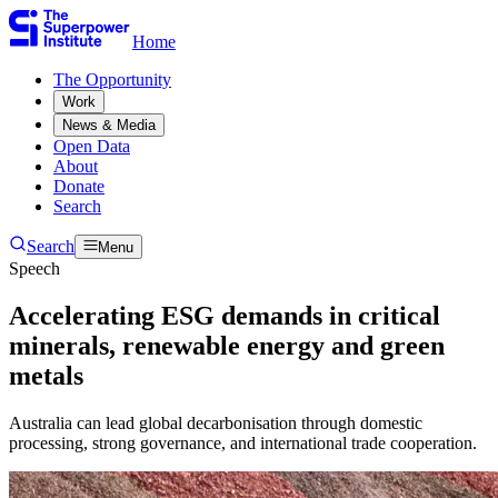
Home
The Opportunity​​​​‌ ‍ ​‍​‍‌‍ ‌ ​‍‌‍‍‌‌‍‌ ‌‍‍‌‌‍ ‍​‍​‍​ ‍‍​‍​‍‌ ​ ‌‍​‌‌‍ ‍‌‍‍‌‌ ‌​‌ ‍‌​‍ ‍‌‍‍‌‌‍ ​‍​‍​‍ ​​‍​‍‌‍‍​‌ ​‍‌‍‌‌‌‍‌‍​‍​‍​ ‍‍​‍​‍‌‍‍​‌ ‌​‌ ‌​‌ ​​​ ‍‍​‍ ​‍ ‌‍ ​‌‍ ‌‍​ ‌‍​‌‌‍ ​‌‍‍​‌‍ ‌ ​ ‌ ‌​​ ‍‍​ ​ ​ ​ ​ ​ ​ ​ ​‍ ‌‍‍‌‌‍ ‍‌ ‌​‌‍‌‌‌‍ ‍‌ ‌​​‍ ‌‍‌‌‌‍‌​‌‍‍‌‌ ‌​​‍ ‌‍ ‌‌‍ ‌‍‌​‌‍‌‌​ ‌‌ ​​‌ ​‍‌‍‌‌‌ ​ ‌‍‌‌‌‍ ‍‌ ‌​‌‍​‌‌ ‌​‌‍‍‌‌‍ ‌‍ ‍​ ‍ ‌‍‍‌‌‍‌​​ ‌​ ​‍​ ‌‍​ ‌‌​ ‌‍​ ​​‌‍‌‌​ ‍​​ ​​​‍ ‌​ ‌ ​ ‌​​ ‌‍​ ‌‌​‍ ‌​ ‌​​ ‍​​ ​ ​ ‍‌​‍ ‌​ ‍​​ ‌‍​ ​‍​ ‍‌​‍ ‌​ ‌‌​ ‌‌​ ‌ ​ ​‍‌‍‌‍​ ‍​​ ​‍​ ‍‌​ ‌‌​ ‍​​ ​​‌‍‌‌​ ‍ ‌ ‌​‌ ‍‌‌ ​​‌‍‌‌​ ‌‌ ​ ‌‍‌‌‌ ‌​‌ ‌​‌‍‍‌‌‍ ‍‌‍‌ ‌ ​ ​ ‍ ‌ ​​‌‍​‌‌ ‌​‌‍‍​​ ‌‌ ​ ‌‍‍‌‌ ‌​‌‍‌‌‌​ ‍‌‍​‌‌ ‌‍‌​‍‌‌ ‌​‌‍‌‌‌‍ ‌‌ ​ ​‍‌‌​ ‌‌‌​​‍‌‌ ‌‍‍ ‌‍‌‌‌ ‍‌​‍‌‌​ ​ ‌​‌​​‍‌‌​ ​ ‌​‌​​‍‌‌​ ​‍​ ​‍‌‍‌‌‌‍​‍‌‍‌‌‌‍​ ‌‍​‍‌‍​‌​ ​​​ ​​​ ​​​ ‌​​ ​​‌‍​ ​‍‌‌​ ​‍​ ​‍​‍‌‌​ ‌‌‌​‌​​‍ ‍‌‍ ​‌‍​‌‌‍​‍‌‍‌‌‌‍ ​​ ‌‍​‍‌‍​‌‌ ​ ‌‍‌‌‌‌‌‌‌ ​‍‌‍ ​​ ‌‌‍‍​‌ ‌​‌ ‌​‌ ​​​‍‌‌​ ​ ‌​​‌​‍‌‌​ ​‍‌​‌‍​‍‌‌​ ​‍‌​‌‍‌‍ ​‌‍ ‌‍​ ‌‍​‌‌‍ ​‌‍‍​‌‍ ‌ ​ ‌ ‌​​‍‌‌​ ​ ‌​​‌​ ​ ​ ​ ​ ​ ​ ​ ​‍‌‍‌‍‍‌‌‍‌​​ ‌​ ​‍​ ‌‍​ ‌‌​ ‌‍​ ​​‌‍‌‌​ ‍​​ ​​​‍ ‌​ ‌ ​ ‌​​ ‌‍​ ‌‌​‍ ‌​ ‌​​ ‍​​ ​ ​ ‍‌​‍ ‌​ ‍​​ ‌‍​ ​‍​ ‍‌​‍ ‌​ ‌‌​ ‌‌​ ‌ ​ ​‍‌‍‌‍​ ‍​​ ​‍​ ‍‌​ ‌‌​ ‍​​ ​​‌‍‌‌​‍‌‍‌ ‌​‌ ‍‌‌ ​​‌‍‌‌​ ‌‌ ​ ‌‍‌‌‌ ‌​‌ ‌​‌‍‍‌‌‍ ‍‌‍‌ ‌ ​ ​‍‌‍‌ ​​‌‍​‌‌ ‌​‌‍‍​​ ‌‌ ​ ‌‍‍‌‌ ‌​‌‍‌‌‌​ ‍‌‍​‌‌ ‌‍‌​‍‌‌ ‌​‌‍‌‌‌‍ ‌‌ ​ ​‍‌‌​ ‌‌‌​​‍‌‌ ‌‍‍ ‌‍‌‌‌ ‍‌​‍‌‌​ ​ ‌​‌​​‍‌‌​ ​ ‌​‌​​‍‌‌​ ​‍​ ​‍‌‍‌‌‌‍​‍‌‍‌‌‌‍​ ‌‍​‍‌‍​‌​ ​​​ ​​​ ​​​ ‌​​ ​​‌‍​ ​‍‌‌​ ​‍​ ​‍​‍‌‌​ ‌‌‌​‌​​‍ ‍‌‍ ​‌‍​‌‌‍​‍‌‍‌‌‌‍ ​​‍‌‍‌ ​​‌‍‌‌‌ ​‍‌ ​ ‌ ​​‌‍‌‌‌‍​ ‌ ‌​‌‍‍‌‌ ‌‍‌‍‌‌​ ‌‌ ​​‌ ‌‌‌‍​‍‌‍ ​‌‍‍‌‌ ​ ‌‍‍​‌‍‌‌‌‍‌​​‍​‍‌ ‌
Work​​​​‌ ‍ ​‍​‍‌‍ ‌ ​‍‌‍‍‌‌‍‌ ‌‍‍‌‌‍ ‍​‍​‍​ ‍‍​‍​‍‌ ​ ‌‍​‌‌‍ ‍‌‍‍‌‌ ‌​‌ ‍‌​‍ ‍‌‍‍‌‌‍ ​‍​‍​‍ ​​‍​‍‌‍‍​‌ ​‍‌‍‌‌‌‍‌‍​‍​‍​ ‍‍​‍​‍‌‍‍​‌ ‌​‌ ‌​‌ ​​​ ‍‍​‍ ​‍ ‌‍ ​‌‍ ‌‍​ ‌‍​‌‌‍ ​‌‍‍​‌‍ ‌ ​ ‌ ‌​​ ‍‍​ ​ ​ ​ ​ ​ ​ ​ ​‍ ‌‍‍‌‌‍ ‍‌ ‌​‌‍‌‌‌‍ ‍‌ ‌​​‍ ‌‍‌‌‌‍‌​‌‍‍‌‌ ‌​​‍ ‌‍ ‌‌‍ ‌‍‌​‌‍‌‌​ ‌‌ ​​‌ ​‍‌‍‌‌‌ ​ ‌‍‌‌‌‍ ‍‌ ‌​‌‍​‌‌ ‌​‌‍‍‌‌‍ ‌‍ ‍​ ‍ ‌‍‍‌‌‍‌​​ ‌​ ​‍​ ‌‍​ ‌‌​ ‌‍​ ​​‌‍‌‌​ ‍​​ ​​​‍ ‌​ ‌ ​ ‌​​ ‌‍​ ‌‌​‍ ‌​ ‌​​ ‍​​ ​ ​ ‍‌​‍ ‌​ ‍​​ ‌‍​ ​‍​ ‍‌​‍ ‌​ ‌‌​ ‌‌​ ‌ ​ ​‍‌‍‌‍​ ‍​​ ​‍​ ‍‌​ ‌‌​ ‍​​ ​​‌‍‌‌​ ‍ ‌ ‌​‌ ‍‌‌ ​​‌‍‌‌​ ‌‌ ​ ‌‍‌‌‌ ‌​‌ ‌​‌‍‍‌‌‍ ‍‌‍‌ ‌ ​ ​ ‍ ‌ ​​‌‍​‌‌ ‌​‌‍‍​​ ‌‌ ​ ‌‍‍‌‌ ‌​‌‍‌‌‌​ ‍‌‍​‌‌ ‌‍‌​‍‌‌ ‌​‌‍‌‌‌‍ ‌‌ ​ ​‍‌‌​ ‌‌‌​​‍‌‌ ‌‍‍ ‌‍‌‌‌ ‍‌​‍‌‌​ ​ ‌​‌​​‍‌‌​ ​ ‌​‌​​‍‌‌​ ​‍​ ​‍​ ‌‌​ ​​‌‍‌‍‌‍​‌‌‍‌​​ ‌‌​ ‌ ‌‍‌‍​ ‌ ‌‍​‌‌‍‌‌​ ​‍​ ‌ ​ ‌​‌‍‌‌​ ‍‌‌‍​ ​ ​​‌‍‌​​ ‍‌​ ​ ​ ‌‌​ ‌‌​ ​‍​ ‌ ​ ‌ ​ ‌‌‌‍‌​‌‍​‌​ ‍‌​ ​​​ ‌ ​‍‌‌​ ​‍​ ​‍​‍‌‌​ ‌‌‌​‌​​‍ ‍‌‍ ​‌‍​‌‌‍​‍‌‍‌‌‌‍ ​​ ‌‍​‍‌‍​‌‌ ​ ‌‍‌‌‌‌‌‌‌ ​‍‌‍ ​​ ‌‌‍‍​‌ ‌​‌ ‌​‌ ​​​‍‌‌​ ​ ‌​​‌​‍‌‌​ ​‍‌​‌‍​‍‌‌​ ​‍‌​‌‍‌‍ ​‌‍ ‌‍​ ‌‍​‌‌‍ ​‌‍‍​‌‍ ‌ ​ ‌ ‌​​‍‌‌​ ​ ‌​​‌​ ​ ​ ​ ​ ​ ​ ​ ​‍‌‍‌‍‍‌‌‍‌​​ ‌​ ​‍​ ‌‍​ ‌‌​ ‌‍​ ​​‌‍‌‌​ ‍​​ ​​​‍ ‌​ ‌ ​ ‌​​ ‌‍​ ‌‌​‍ ‌​ ‌​​ ‍​​ ​ ​ ‍‌​‍ ‌​ ‍​​ ‌‍​ ​‍​ ‍‌​‍ ‌​ ‌‌​ ‌‌​ ‌ ​ ​‍‌‍‌‍​ ‍​​ ​‍​ ‍‌​ ‌‌​ ‍​​ ​​‌‍‌‌​‍‌‍‌ ‌​‌ ‍‌‌ ​​‌‍‌‌​ ‌‌ ​ ‌‍‌‌‌ ‌​‌ ‌​‌‍‍‌‌‍ ‍‌‍‌ ‌ ​ ​‍‌‍‌ ​​‌‍​‌‌ ‌​‌‍‍​​ ‌‌ ​ ‌‍‍‌‌ ‌​‌‍‌‌‌​ ‍‌‍​‌‌ ‌‍‌​‍‌‌ ‌​‌‍‌‌‌‍ ‌‌ ​ ​‍‌‌​ ‌‌‌​​‍‌‌ ‌‍‍ ‌‍‌‌‌ ‍‌​‍‌‌​ ​ ‌​‌​​‍‌‌​ ​ ‌​‌​​‍‌‌​ ​‍​ ​‍​ ‌‌​ ​​‌‍‌‍‌‍​‌‌‍‌​​ ‌‌​ ‌ ‌‍‌‍​ ‌ ‌‍​‌‌‍‌‌​ ​‍​ ‌ ​ ‌​‌‍‌‌​ ‍‌‌‍​ ​ ​​‌‍‌​​ ‍‌​ ​ ​ ‌‌​ ‌‌​ ​‍​ ‌ ​ ‌ ​ ‌‌‌‍‌​‌‍​‌​ ‍‌​ ​​​ ‌ ​‍‌‌​ ​‍​ ​‍​‍‌‌​ ‌‌‌​‌​​‍ ‍‌‍ ​‌‍​‌‌‍​‍‌‍‌‌‌‍ ​​‍‌‍‌ ​​‌‍‌‌‌ ​‍‌ ​ ‌ ​​‌‍‌‌‌‍​ ‌ ‌​‌‍‍‌‌ ‌‍‌‍‌‌​ ‌‌ ​​‌ ‌‌‌‍​‍‌‍ ​‌‍‍‌‌ ​ ‌‍‍​‌‍‌‌‌‍‌​​‍​‍‌ ‌
News & Media​​​​‌ ‍ ​‍​‍‌‍ ‌ ​‍‌‍‍‌‌‍‌ ‌‍‍‌‌‍ ‍​‍​‍​ ‍‍​‍​‍‌ ​ ‌‍​‌‌‍ ‍‌‍‍‌‌ ‌​‌ ‍‌​‍ ‍‌‍‍‌‌‍ ​‍​‍​‍ ​​‍​‍‌‍‍​‌ ​‍‌‍‌‌‌‍‌‍​‍​‍​ ‍‍​‍​‍‌‍‍​‌ ‌​‌ ‌​‌ ​​​ ‍‍​‍ ​‍ ‌‍ ​‌‍ ‌‍​ ‌‍​‌‌‍ ​‌‍‍​‌‍ ‌ ​ ‌ ‌​​ ‍‍​ ​ ​ ​ ​ ​ ​ ​ ​‍ ‌‍‍‌‌‍ ‍‌ ‌​‌‍‌‌‌‍ ‍‌ ‌​​‍ ‌‍‌‌‌‍‌​‌‍‍‌‌ ‌​​‍ ‌‍ ‌‌‍ ‌‍‌​‌‍‌‌​ ‌‌ ​​‌ ​‍‌‍‌‌‌ ​ ‌‍‌‌‌‍ ‍‌ ‌​‌‍​‌‌ ‌​‌‍‍‌‌‍ ‌‍ ‍​ ‍ ‌‍‍‌‌‍‌​​ ‌​ ​‍​ ‌‍​ ‌‌​ ‌‍​ ​​‌‍‌‌​ ‍​​ ​​​‍ ‌​ ‌ ​ ‌​​ ‌‍​ ‌‌​‍ ‌​ ‌​​ ‍​​ ​ ​ ‍‌​‍ ‌​ ‍​​ ‌‍​ ​‍​ ‍‌​‍ ‌​ ‌‌​ ‌‌​ ‌ ​ ​‍‌‍‌‍​ ‍​​ ​‍​ ‍‌​ ‌‌​ ‍​​ ​​‌‍‌‌​ ‍ ‌ ‌​‌ ‍‌‌ ​​‌‍‌‌​ ‌‌ ​ ‌‍‌‌‌ ‌​‌ ‌​‌‍‍‌‌‍ ‍‌‍‌ ‌ ​ ​ ‍ ‌ ​​‌‍​‌‌ ‌​‌‍‍​​ ‌‌ ​ ‌‍‍‌‌ ‌​‌‍‌‌‌​ ‍‌‍​‌‌ ‌‍‌​‍‌‌ ‌​‌‍‌‌‌‍ ‌‌ ​ ​‍‌‌​ ‌‌‌​​‍‌‌ ‌‍‍ ‌‍‌‌‌ ‍‌​‍‌‌​ ​ ‌​‌​​‍‌‌​ ​ ‌​‌​​‍‌‌​ ​‍​ ​‍​ ​​​ ​ ​ ‌‌​ ‍‌​ ‌‍‌‍‌‌‌‍‌​‌‍‌‌​ ‍​​ ​​​ ‌ ​ ‌‌​‍‌‌​ ​‍​ ​‍​‍‌‌​ ‌‌‌​‌​​‍ ‍‌‍ ​‌‍​‌‌‍​‍‌‍‌‌‌‍ ​​ ‌‍​‍‌‍​‌‌ ​ ‌‍‌‌‌‌‌‌‌ ​‍‌‍ ​​ ‌‌‍‍​‌ ‌​‌ ‌​‌ ​​​‍‌‌​ ​ ‌​​‌​‍‌‌​ ​‍‌​‌‍​‍‌‌​ ​‍‌​‌‍‌‍ ​‌‍ ‌‍​ ‌‍​‌‌‍ ​‌‍‍​‌‍ ‌ ​ ‌ ‌​​‍‌‌​ ​ ‌​​‌​ ​ ​ ​ ​ ​ ​ ​ ​‍‌‍‌‍‍‌‌‍‌​​ ‌​ ​‍​ ‌‍​ ‌‌​ ‌‍​ ​​‌‍‌‌​ ‍​​ ​​​‍ ‌​ ‌ ​ ‌​​ ‌‍​ ‌‌​‍ ‌​ ‌​​ ‍​​ ​ ​ ‍‌​‍ ‌​ ‍​​ ‌‍​ ​‍​ ‍‌​‍ ‌​ ‌‌​ ‌‌​ ‌ ​ ​‍‌‍‌‍​ ‍​​ ​‍​ ‍‌​ ‌‌​ ‍​​ ​​‌‍‌‌​‍‌‍‌ ‌​‌ ‍‌‌ ​​‌‍‌‌​ ‌‌ ​ ‌‍‌‌‌ ‌​‌ ‌​‌‍‍‌‌‍ ‍‌‍‌ ‌ ​ ​‍‌‍‌ ​​‌‍​‌‌ ‌​‌‍‍​​ ‌‌ ​ ‌‍‍‌‌ ‌​‌‍‌‌‌​ ‍‌‍​‌‌ ‌‍‌​‍‌‌ ‌​‌‍‌‌‌‍ ‌‌ ​ ​‍‌‌​ ‌‌‌​​‍‌‌ ‌‍‍ ‌‍‌‌‌ ‍‌​‍‌‌​ ​ ‌​‌​​‍‌‌​ ​ ‌​‌​​‍‌‌​ ​‍​ ​‍​ ​​​ ​ ​ ‌‌​ ‍‌​ ‌‍‌‍‌‌‌‍‌​‌‍‌‌​ ‍​​ ​​​ ‌ ​ ‌‌​‍‌‌​ ​‍​ ​‍​‍‌‌​ ‌‌‌​‌​​‍ ‍‌‍ ​‌‍​‌‌‍​‍‌‍‌‌‌‍ ​​‍‌‍‌ ​​‌‍‌‌‌ ​‍‌ ​ ‌ ​​‌‍‌‌‌‍​ ‌ ‌​‌‍‍‌‌ ‌‍‌‍‌‌​ ‌‌ ​​‌ ‌‌‌‍​‍‌‍ ​‌‍‍‌‌ ​ ‌‍‍​‌‍‌‌‌‍‌​​‍​‍‌ ‌
Open Data​​​​‌ ‍ ​‍​‍‌‍ ‌ ​‍‌‍‍‌‌‍‌ ‌‍‍‌‌‍ ‍​‍​‍​ ‍‍​‍​‍‌ ​ ‌‍​‌‌‍ ‍‌‍‍‌‌ ‌​‌ ‍‌​‍ ‍‌‍‍‌‌‍ ​‍​‍​‍ ​​‍​‍‌‍‍​‌ ​‍‌‍‌‌‌‍‌‍​‍​‍​ ‍‍​‍​‍‌‍‍​‌ ‌​‌ ‌​‌ ​​​ ‍‍​‍ ​‍ ‌‍ ​‌‍ ‌‍​ ‌‍​‌‌‍ ​‌‍‍​‌‍ ‌ ​ ‌ ‌​​ ‍‍​ ​ ​ ​ ​ ​ ​ ​ ​‍ ‌‍‍‌‌‍ ‍‌ ‌​‌‍‌‌‌‍ ‍‌ ‌​​‍ ‌‍‌‌‌‍‌​‌‍‍‌‌ ‌​​‍ ‌‍ ‌‌‍ ‌‍‌​‌‍‌‌​ ‌‌ ​​‌ ​‍‌‍‌‌‌ ​ ‌‍‌‌‌‍ ‍‌ ‌​‌‍​‌‌ ‌​‌‍‍‌‌‍ ‌‍ ‍​ ‍ ‌‍‍‌‌‍‌​​ ‌​ ​‍​ ‌‍​ ‌‌​ ‌‍​ ​​‌‍‌‌​ ‍​​ ​​​‍ ‌​ ‌ ​ ‌​​ ‌‍​ ‌‌​‍ ‌​ ‌​​ ‍​​ ​ ​ ‍‌​‍ ‌​ ‍​​ ‌‍​ ​‍​ ‍‌​‍ ‌​ ‌‌​ ‌‌​ ‌ ​ ​‍‌‍‌‍​ ‍​​ ​‍​ ‍‌​ ‌‌​ ‍​​ ​​‌‍‌‌​ ‍ ‌ ‌​‌ ‍‌‌ ​​‌‍‌‌​ ‌‌ ​ ‌‍‌‌‌ ‌​‌ ‌​‌‍‍‌‌‍ ‍‌‍‌ ‌ ​ ​ ‍ ‌ ​​‌‍​‌‌ ‌​‌‍‍​​ ‌‌ ​ ‌‍‍‌‌ ‌​‌‍‌‌‌​ ‍‌‍​‌‌ ‌‍‌​‍‌‌ ‌​‌‍‌‌‌‍ ‌‌ ​ ​‍‌‌​ ‌‌‌​​‍‌‌ ‌‍‍ ‌‍‌‌‌ ‍‌​‍‌‌​ ​ ‌​‌​​‍‌‌​ ​ ‌​‌​​‍‌‌​ ​‍​ ​‍​ ‍​‌‍‌‍‌‍‌​​ ​ ​ ‍​‌‍​‍‌‍‌‌‌‍​ ​ ​‍‌‍​‍​ ‍‌​ ​ ​‍‌‌​ ​‍​ ​‍​‍‌‌​ ‌‌‌​‌​​‍ ‍‌‍ ​‌‍​‌‌‍​‍‌‍‌‌‌‍ ​​ ‌‍​‍‌‍​‌‌ ​ ‌‍‌‌‌‌‌‌‌ ​‍‌‍ ​​ ‌‌‍‍​‌ ‌​‌ ‌​‌ ​​​‍‌‌​ ​ ‌​​‌​‍‌‌​ ​‍‌​‌‍​‍‌‌​ ​‍‌​‌‍‌‍ ​‌‍ ‌‍​ ‌‍​‌‌‍ ​‌‍‍​‌‍ ‌ ​ ‌ ‌​​‍‌‌​ ​ ‌​​‌​ ​ ​ ​ ​ ​ ​ ​ ​‍‌‍‌‍‍‌‌‍‌​​ ‌​ ​‍​ ‌‍​ ‌‌​ ‌‍​ ​​‌‍‌‌​ ‍​​ ​​​‍ ‌​ ‌ ​ ‌​​ ‌‍​ ‌‌​‍ ‌​ ‌​​ ‍​​ ​ ​ ‍‌​‍ ‌​ ‍​​ ‌‍​ ​‍​ ‍‌​‍ ‌​ ‌‌​ ‌‌​ ‌ ​ ​‍‌‍‌‍​ ‍​​ ​‍​ ‍‌​ ‌‌​ ‍​​ ​​‌‍‌‌​‍‌‍‌ ‌​‌ ‍‌‌ ​​‌‍‌‌​ ‌‌ ​ ‌‍‌‌‌ ‌​‌ ‌​‌‍‍‌‌‍ ‍‌‍‌ ‌ ​ ​‍‌‍‌ ​​‌‍​‌‌ ‌​‌‍‍​​ ‌‌ ​ ‌‍‍‌‌ ‌​‌‍‌‌‌​ ‍‌‍​‌‌ ‌‍‌​‍‌‌ ‌​‌‍‌‌‌‍ ‌‌ ​ ​‍‌‌​ ‌‌‌​​‍‌‌ ‌‍‍ ‌‍‌‌‌ ‍‌​‍‌‌​ ​ ‌​‌​​‍‌‌​ ​ ‌​‌​​‍‌‌​ ​‍​ ​‍​ ‍​‌‍‌‍‌‍‌​​ ​ ​ ‍​‌‍​‍‌‍‌‌‌‍​ ​ ​‍‌‍​‍​ ‍‌​ ​ ​‍‌‌​ ​‍​ ​‍​‍‌‌​ ‌‌‌​‌​​‍ ‍‌‍ ​‌‍​‌‌‍​‍‌‍‌‌‌‍ ​​‍‌‍‌ ​​‌‍‌‌‌ ​‍‌ ​ ‌ ​​‌‍‌‌‌‍​ ‌ ‌​‌‍‍‌‌ ‌‍‌‍‌‌​ ‌‌ ​​‌ ‌‌‌‍​‍‌‍ ​‌‍‍‌‌ ​ ‌‍‍​‌‍‌‌‌‍‌​​‍​‍‌ ‌
About​​​​‌ ‍ ​‍​‍‌‍ ‌ ​‍‌‍‍‌‌‍‌ ‌‍‍‌‌‍ ‍​‍​‍​ ‍‍​‍​‍‌ ​ ‌‍​‌‌‍ ‍‌‍‍‌‌ ‌​‌ ‍‌​‍ ‍‌‍‍‌‌‍ ​‍​‍​‍ ​​‍​‍‌‍‍​‌ ​‍‌‍‌‌‌‍‌‍​‍​‍​ ‍‍​‍​‍‌‍‍​‌ ‌​‌ ‌​‌ ​​​ ‍‍​‍ ​‍ ‌‍ ​‌‍ ‌‍​ ‌‍​‌‌‍ ​‌‍‍​‌‍ ‌ ​ ‌ ‌​​ ‍‍​ ​ ​ ​ ​ ​ ​ ​ ​‍ ‌‍‍‌‌‍ ‍‌ ‌​‌‍‌‌‌‍ ‍‌ ‌​​‍ ‌‍‌‌‌‍‌​‌‍‍‌‌ ‌​​‍ ‌‍ ‌‌‍ ‌‍‌​‌‍‌‌​ ‌‌ ​​‌ ​‍‌‍‌‌‌ ​ ‌‍‌‌‌‍ ‍‌ ‌​‌‍​‌‌ ‌​‌‍‍‌‌‍ ‌‍ ‍​ ‍ ‌‍‍‌‌‍‌​​ ‌​ ​‍​ ‌‍​ ‌‌​ ‌‍​ ​​‌‍‌‌​ ‍​​ ​​​‍ ‌​ ‌ ​ ‌​​ ‌‍​ ‌‌​‍ ‌​ ‌​​ ‍​​ ​ ​ ‍‌​‍ ‌​ ‍​​ ‌‍​ ​‍​ ‍‌​‍ ‌​ ‌‌​ ‌‌​ ‌ ​ ​‍‌‍‌‍​ ‍​​ ​‍​ ‍‌​ ‌‌​ ‍​​ ​​‌‍‌‌​ ‍ ‌ ‌​‌ ‍‌‌ ​​‌‍‌‌​ ‌‌ ​ ‌‍‌‌‌ ‌​‌ ‌​‌‍‍‌‌‍ ‍‌‍‌ ‌ ​ ​ ‍ ‌ ​​‌‍​‌‌ ‌​‌‍‍​​ ‌‌ ​ ‌‍‍‌‌ ‌​‌‍‌‌‌​ ‍‌‍​‌‌ ‌‍‌​‍‌‌ ‌​‌‍‌‌‌‍ ‌‌ ​ ​‍‌‌​ ‌‌‌​​‍‌‌ ‌‍‍ ‌‍‌‌‌ ‍‌​‍‌‌​ ​ ‌​‌​​‍‌‌​ ​ ‌​‌​​‍‌‌​ ​‍​ ​‍​ ‌‍​ ​ ‌‍‌‌‌‍​‌‌‍​‍‌‍‌​‌‍‌‌​ ​​​ ‌‍​ ‌ ​ ‌ ​ ‌‌​‍‌‌​ ​‍​ ​‍​‍‌‌​ ‌‌‌​‌​​‍ ‍‌‍ ​‌‍​‌‌‍​‍‌‍‌‌‌‍ ​​ ‌‍​‍‌‍​‌‌ ​ ‌‍‌‌‌‌‌‌‌ ​‍‌‍ ​​ ‌‌‍‍​‌ ‌​‌ ‌​‌ ​​​‍‌‌​ ​ ‌​​‌​‍‌‌​ ​‍‌​‌‍​‍‌‌​ ​‍‌​‌‍‌‍ ​‌‍ ‌‍​ ‌‍​‌‌‍ ​‌‍‍​‌‍ ‌ ​ ‌ ‌​​‍‌‌​ ​ ‌​​‌​ ​ ​ ​ ​ ​ ​ ​ ​‍‌‍‌‍‍‌‌‍‌​​ ‌​ ​‍​ ‌‍​ ‌‌​ ‌‍​ ​​‌‍‌‌​ ‍​​ ​​​‍ ‌​ ‌ ​ ‌​​ ‌‍​ ‌‌​‍ ‌​ ‌​​ ‍​​ ​ ​ ‍‌​‍ ‌​ ‍​​ ‌‍​ ​‍​ ‍‌​‍ ‌​ ‌‌​ ‌‌​ ‌ ​ ​‍‌‍‌‍​ ‍​​ ​‍​ ‍‌​ ‌‌​ ‍​​ ​​‌‍‌‌​‍‌‍‌ ‌​‌ ‍‌‌ ​​‌‍‌‌​ ‌‌ ​ ‌‍‌‌‌ ‌​‌ ‌​‌‍‍‌‌‍ ‍‌‍‌ ‌ ​ ​‍‌‍‌ ​​‌‍​‌‌ ‌​‌‍‍​​ ‌‌ ​ ‌‍‍‌‌ ‌​‌‍‌‌‌​ ‍‌‍​‌‌ ‌‍‌​‍‌‌ ‌​‌‍‌‌‌‍ ‌‌ ​ ​‍‌‌​ ‌‌‌​​‍‌‌ ‌‍‍ ‌‍‌‌‌ ‍‌​‍‌‌​ ​ ‌​‌​​‍‌‌​ ​ ‌​‌​​‍‌‌​ ​‍​ ​‍​ ‌‍​ ​ ‌‍‌‌‌‍​‌‌‍​‍‌‍‌​‌‍‌‌​ ​​​ ‌‍​ ‌ ​ ‌ ​ ‌‌​‍‌‌​ ​‍​ ​‍​‍‌‌​ ‌‌‌​‌​​‍ ‍‌‍ ​‌‍​‌‌‍​‍‌‍‌‌‌‍ ​​‍‌‍‌ ​​‌‍‌‌‌ ​‍‌ ​ ‌ ​​‌‍‌‌‌‍​ ‌ ‌​‌‍‍‌‌ ‌‍‌‍‌‌​ ‌‌ ​​‌ ‌‌‌‍​‍‌‍ ​‌‍‍‌‌ ​ ‌‍‍​‌‍‌‌‌‍‌​​‍​‍‌ ‌
Donate​​​​‌ ‍ ​‍​‍‌‍ ‌ ​‍‌‍‍‌‌‍‌ ‌‍‍‌‌‍ ‍​‍​‍​ ‍‍​‍​‍‌ ​ ‌‍​‌‌‍ ‍‌‍‍‌‌ ‌​‌ ‍‌​‍ ‍‌‍‍‌‌‍ ​‍​‍​‍ ​​‍​‍‌‍‍​‌ ​‍‌‍‌‌‌‍‌‍​‍​‍​ ‍‍​‍​‍‌‍‍​‌ ‌​‌ ‌​‌ ​​​ ‍‍​‍ ​‍ ‌‍ ​‌‍ ‌‍​ ‌‍​‌‌‍ ​‌‍‍​‌‍ ‌ ​ ‌ ‌​​ ‍‍​ ​ ​ ​ ​ ​ ​ ​ ​‍ ‌‍‍‌‌‍ ‍‌ ‌​‌‍‌‌‌‍ ‍‌ ‌​​‍ ‌‍‌‌‌‍‌​‌‍‍‌‌ ‌​​‍ ‌‍ ‌‌‍ ‌‍‌​‌‍‌‌​ ‌‌ ​​‌ ​‍‌‍‌‌‌ ​ ‌‍‌‌‌‍ ‍‌ ‌​‌‍​‌‌ ‌​‌‍‍‌‌‍ ‌‍ ‍​ ‍ ‌‍‍‌‌‍‌​​ ‌​ ​‍​ ‌‍​ ‌‌​ ‌‍​ ​​‌‍‌‌​ ‍​​ ​​​‍ ‌​ ‌ ​ ‌​​ ‌‍​ ‌‌​‍ ‌​ ‌​​ ‍​​ ​ ​ ‍‌​‍ ‌​ ‍​​ ‌‍​ ​‍​ ‍‌​‍ ‌​ ‌‌​ ‌‌​ ‌ ​ ​‍‌‍‌‍​ ‍​​ ​‍​ ‍‌​ ‌‌​ ‍​​ ​​‌‍‌‌​ ‍ ‌ ‌​‌ ‍‌‌ ​​‌‍‌‌​ ‌‌ ​ ‌‍‌‌‌ ‌​‌ ‌​‌‍‍‌‌‍ ‍‌‍‌ ‌ ​ ​ ‍ ‌ ​​‌‍​‌‌ ‌​‌‍‍​​ ‌‌ ​ ‌‍‍‌‌ ‌​‌‍‌‌‌​ ‍‌‍​‌‌ ‌‍‌​‍‌‌ ‌​‌‍‌‌‌‍ ‌‌ ​ ​‍‌‌​ ‌‌‌​​‍‌‌ ‌‍‍ ‌‍‌‌‌ ‍‌​‍‌‌​ ​ ‌​‌​​‍‌‌​ ​ ‌​‌​​‍‌‌​ ​‍​ ​‍​ ‌​​ ‍‌​ ‌‍​ ​ ​ ‍​‌‍​ ​ ‌‌​ ​‍‌‍‌‌​ ​‍​ ‌‌‌‍‌‌​‍‌‌​ ​‍​ ​‍​‍‌‌​ ‌‌‌​‌​​‍ ‍‌‍ ​‌‍​‌‌‍​‍‌‍‌‌‌‍ ​​ ‌‍​‍‌‍​‌‌ ​ ‌‍‌‌‌‌‌‌‌ ​‍‌‍ ​​ ‌‌‍‍​‌ ‌​‌ ‌​‌ ​​​‍‌‌​ ​ ‌​​‌​‍‌‌​ ​‍‌​‌‍​‍‌‌​ ​‍‌​‌‍‌‍ ​‌‍ ‌‍​ ‌‍​‌‌‍ ​‌‍‍​‌‍ ‌ ​ ‌ ‌​​‍‌‌​ ​ ‌​​‌​ ​ ​ ​ ​ ​ ​ ​ ​‍‌‍‌‍‍‌‌‍‌​​ ‌​ ​‍​ ‌‍​ ‌‌​ ‌‍​ ​​‌‍‌‌​ ‍​​ ​​​‍ ‌​ ‌ ​ ‌​​ ‌‍​ ‌‌​‍ ‌​ ‌​​ ‍​​ ​ ​ ‍‌​‍ ‌​ ‍​​ ‌‍​ ​‍​ ‍‌​‍ ‌​ ‌‌​ ‌‌​ ‌ ​ ​‍‌‍‌‍​ ‍​​ ​‍​ ‍‌​ ‌‌​ ‍​​ ​​‌‍‌‌​‍‌‍‌ ‌​‌ ‍‌‌ ​​‌‍‌‌​ ‌‌ ​ ‌‍‌‌‌ ‌​‌ ‌​‌‍‍‌‌‍ ‍‌‍‌ ‌ ​ ​‍‌‍‌ ​​‌‍​‌‌ ‌​‌‍‍​​ ‌‌ ​ ‌‍‍‌‌ ‌​‌‍‌‌‌​ ‍‌‍​‌‌ ‌‍‌​‍‌‌ ‌​‌‍‌‌‌‍ ‌‌ ​ ​‍‌‌​ ‌‌‌​​‍‌‌ ‌‍‍ ‌‍‌‌‌ ‍‌​‍‌‌​ ​ ‌​‌​​‍‌‌​ ​ ‌​‌​​‍‌‌​ ​‍​ ​‍​ ‌​​ ‍‌​ ‌‍​ ​ ​ ‍​‌‍​ ​ ‌‌​ ​‍‌‍‌‌​ ​‍​ ‌‌‌‍‌‌​‍‌‌​ ​‍​ ​‍​‍‌‌​ ‌‌‌​‌​​‍ ‍‌‍ ​‌‍​‌‌‍​‍‌‍‌‌‌‍ ​​‍‌‍‌ ​​‌‍‌‌‌ ​‍‌ ​ ‌ ​​‌‍‌‌‌‍​ ‌ ‌​‌‍‍‌‌ ‌‍‌‍‌‌​ ‌‌ ​​‌ ‌‌‌‍​‍‌‍ ​‌‍‍‌‌ ​ ‌‍‍​‌‍‌‌‌‍‌​​‍​‍‌ ‌
Search
Search
Menu
Speech
Accelerating ESG demands in critical
minerals, renewable energy and green
metals​​​​‌ ‍ ​‍​‍‌‍ ‌ ​‍‌‍‍‌‌‍‌ ‌‍‍‌‌‍ ‍​‍​‍​ ‍‍​‍​‍‌ ​ ‌‍​‌‌‍ ‍‌‍‍‌‌ ‌​‌ ‍‌​‍ ‍‌‍‍‌‌‍ ​‍​‍​‍ ​​‍​‍‌‍‍​‌ ​‍‌‍‌‌‌‍‌‍​‍​‍​ ‍‍​‍​‍‌‍‍​‌ ‌​‌ ‌​‌ ​​​ ‍‍​‍ ​‍ ‌‍ ​‌‍ ‌‍​ ‌‍​‌‌‍ ​‌‍‍​‌‍ ‌ ​ ‌ ‌​​ ‍‍​ ​ ​ ​ ​ ​ ​ ​ ​‍ ‌‍‍‌‌‍ ‍‌ ‌​‌‍‌‌‌‍ ‍‌ ‌​​‍ ‌‍‌‌‌‍‌​‌‍‍‌‌ ‌​​‍ ‌‍ ‌‌‍ ‌‍‌​‌‍‌‌​ ‌‌ ​​‌ ​‍‌‍‌‌‌ ​ ‌‍‌‌‌‍ ‍‌ ‌​‌‍​‌‌ ‌​‌‍‍‌‌‍ ‌‍ ‍​ ‍ ‌‍‍‌‌‍‌​​ ‌‌‍‌‌​ ‌‌‌‍‌‍‌‍‌​‌‍​‍‌‍​‌​ ‌‌​ ‍‌​‍ ‌​ ​‍‌‍​‍​ ​​​ ​​​‍ ‌​ ‌​‌‍‌‍​ ‌‍‌‍‌​​‍ ‌‌‍​‌‌‍​‍‌‍​ ​ ​‍​‍ ‌​ ​‍‌‍‌​​ ​‌‌‍​‌​ ​‍​ ​‌​ ​​​ ‌ ​ ‌‍‌‍‌‍‌‍​‌​ ​‍​ ‍ ‌ ‌​‌ ‍‌‌ ​​‌‍‌‌​ ‌‌‍ ‍‌‍‌‌‌ ‌ ‌ ​ ​ ‍ ‌ ​​‌‍​‌‌ ‌​‌‍‍​​ ‌‌ ‌​‌‍‍‌‌ ‌​‌‍ ​‌‍‌‌​ ‌‍​‍‌‍​‌‌ ​ ‌‍‌‌‌‌‌‌‌ ​‍‌‍ ​​ ‌‌‍‍​‌ ‌​‌ ‌​‌ ​​​‍‌‌​ ​ ‌​​‌​‍‌‌​ ​‍‌​‌‍​‍‌‌​ ​‍‌​‌‍‌‍ ​‌‍ ‌‍​ ‌‍​‌‌‍ ​‌‍‍​‌‍ ‌ ​ ‌ ‌​​‍‌‌​ ​ ‌​​‌​ ​ ​ ​ ​ ​ ​ ​ ​‍‌‍‌‍‍‌‌‍‌​​ ‌‌‍‌‌​ ‌‌‌‍‌‍‌‍‌​‌‍​‍‌‍​‌​ ‌‌​ ‍‌​‍ ‌​ ​‍‌‍​‍​ ​​​ ​​​‍ ‌​ ‌​‌‍‌‍​ ‌‍‌‍‌​​‍ ‌‌‍​‌‌‍​‍‌‍​ ​ ​‍​‍ ‌​ ​‍‌‍‌​​ ​‌‌‍​‌​ ​‍​ ​‌​ ​​​ ‌ ​ ‌‍‌‍‌‍‌‍​‌​ ​‍​‍‌‍‌ ‌​‌ ‍‌‌ ​​‌‍‌‌​ ‌‌‍ ‍‌‍‌‌‌ ‌ ‌ ​ ​‍‌‍‌ ​​‌‍​‌‌ ‌​‌‍‍​​ ‌‌ ‌​‌‍‍‌‌ ‌​‌‍ ​‌‍‌‌​‍‌‍‌ ​​‌‍‌‌‌ ​‍‌ ​ ‌ ​​‌‍‌‌‌‍​ ‌ ‌​‌‍‍‌‌ ‌‍‌‍‌‌​ ‌‌ ​​‌ ‌‌‌‍​‍‌‍ ​‌‍‍‌‌ ​ ‌‍‍​‌‍‌‌‌‍‌​​‍​‍‌ ‌
Australia can lead global decarbonisation through domestic
processing, strong governance, and international trade cooperation.​​​​‌ ‍ ​‍​‍‌‍ ‌ ​‍‌‍‍‌‌‍‌ ‌‍‍‌‌‍ ‍​‍​‍​ ‍‍​‍​‍‌ ​ ‌‍​‌‌‍ ‍‌‍‍‌‌ ‌​‌ ‍‌​‍ ‍‌‍‍‌‌‍ ​‍​‍​‍ ​​‍​‍‌‍‍​‌ ​‍‌‍‌‌‌‍‌‍​‍​‍​ ‍‍​‍​‍‌‍‍​‌ ‌​‌ ‌​‌ ​​​ ‍‍​‍ ​‍ ‌‍ ​‌‍ ‌‍​ ‌‍​‌‌‍ ​‌‍‍​‌‍ ‌ ​ ‌ ‌​​ ‍‍​ ​ ​ ​ ​ ​ ​ ​ ​‍ ‌‍‍‌‌‍ ‍‌ ‌​‌‍‌‌‌‍ ‍‌ ‌​​‍ ‌‍‌‌‌‍‌​‌‍‍‌‌ ‌​​‍ ‌‍ ‌‌‍ ‌‍‌​‌‍‌‌​ ‌‌ ​​‌ ​‍‌‍‌‌‌ ​ ‌‍‌‌‌‍ ‍‌ ‌​‌‍​‌‌ ‌​‌‍‍‌‌‍ ‌‍ ‍​ ‍ ‌‍‍‌‌‍‌​​ ‌‌‍‌‌​ ‌‌‌‍‌‍‌‍‌​‌‍​‍‌‍​‌​ ‌‌​ ‍‌​‍ ‌​ ​‍‌‍​‍​ ​​​ ​​​‍ ‌​ ‌​‌‍‌‍​ ‌‍‌‍‌​​‍ ‌‌‍​‌‌‍​‍‌‍​ ​ ​‍​‍ ‌​ ​‍‌‍‌​​ ​‌‌‍​‌​ ​‍​ ​‌​ ​​​ ‌ ​ ‌‍‌‍‌‍‌‍​‌​ ​‍​ ‍ ‌ ‌​‌ ‍‌‌ ​​‌‍‌‌​ ‌‌‍ ‍‌‍‌‌‌ ‌ ‌ ​ ​ ‍ ‌ ​​‌‍​‌‌ ‌​‌‍‍​​ ‌‌‍‌​‌‍‌‌‌ ​ ‌‍​ ‌ ​‍‌‍‍‌‌ ​​‌ ‌​‌‍‍‌‌‍ ‌‍ ‍​‍‌‌​ ‌‌‌​​‍‌‌ ‌‍‍ ‌‍‌‌‌ ‍‌​‍‌‌​ ​ ‌​‌​​‍‌‌​ ​ ‌​‌​​‍‌‌​ ​‍​ ​‍‌‍‌‍​ ​​‌‍​‌​ ‌ ‌‍‌‍​ ​​‌‍​‌‌‍​ ‌‍‌‌​ ‌ ‌‍​‍​ ‍​​‍‌‌​ ​‍​ ​‍​‍‌‌​ ‌‌‌​‌​​‍ ‍‌‍​ ‌‍‍​‌‍‍‌‌‍ ​‌‍‌​‌ ​‍‌‍‌‌‌‍ ‍​‍‌‌​ ‌‌‌​​‍‌‌ ‌‍‍ ‌‍‌‌‌ ‍‌​‍‌‌​ ​ ‌​‌​​‍‌‌​ ​ ‌​‌​​‍‌‌​ ​‍​ ​‍‌‍​‌​ ‍‌​ ​ ‌‍​‍‌‍‌​‌‍‌‌‌‍​‌​ ‌‌​ ‌‍​ ‌‌​ ‍‌‌‍​‌​‍‌‌​ ​‍​ ​‍​‍‌‌​ ‌‌‌​‌​​‍ ‍‌ ‌​‌‍‌‌‌ ‍​‌ ‌​​ ‌‍​‍‌‍​‌‌ ​ ‌‍‌‌‌‌‌‌‌ ​‍‌‍ ​​ ‌‌‍‍​‌ ‌​‌ ‌​‌ ​​​‍‌‌​ ​ ‌​​‌​‍‌‌​ ​‍‌​‌‍​‍‌‌​ ​‍‌​‌‍‌‍ ​‌‍ ‌‍​ ‌‍​‌‌‍ ​‌‍‍​‌‍ ‌ ​ ‌ ‌​​‍‌‌​ ​ ‌​​‌​ ​ ​ ​ ​ ​ ​ ​ ​‍‌‍‌‍‍‌‌‍‌​​ ‌‌‍‌‌​ ‌‌‌‍‌‍‌‍‌​‌‍​‍‌‍​‌​ ‌‌​ ‍‌​‍ ‌​ ​‍‌‍​‍​ ​​​ ​​​‍ ‌​ ‌​‌‍‌‍​ ‌‍‌‍‌​​‍ ‌‌‍​‌‌‍​‍‌‍​ ​ ​‍​‍ ‌​ ​‍‌‍‌​​ ​‌‌‍​‌​ ​‍​ ​‌​ ​​​ ‌ ​ ‌‍‌‍‌‍‌‍​‌​ ​‍​‍‌‍‌ ‌​‌ ‍‌‌ ​​‌‍‌‌​ ‌‌‍ ‍‌‍‌‌‌ ‌ ‌ ​ ​‍‌‍‌ ​​‌‍​‌‌ ‌​‌‍‍​​ ‌‌‍‌​‌‍‌‌‌ ​ ‌‍​ ‌ ​‍‌‍‍‌‌ ​​‌ ‌​‌‍‍‌‌‍ ‌‍ ‍​‍‌‌​ ‌‌‌​​‍‌‌ ‌‍‍ ‌‍‌‌‌ ‍‌​‍‌‌​ ​ ‌​‌​​‍‌‌​ ​ ‌​‌​​‍‌‌​ ​‍​ ​‍‌‍‌‍​ ​​‌‍​‌​ ‌ ‌‍‌‍​ ​​‌‍​‌‌‍​ ‌‍‌‌​ ‌ ‌‍​‍​ ‍​​‍‌‌​ ​‍​ ​‍​‍‌‌​ ‌‌‌​‌​​‍ ‍‌‍​ ‌‍‍​‌‍‍‌‌‍ ​‌‍‌​‌ ​‍‌‍‌‌‌‍ ‍​‍‌‌​ ‌‌‌​​‍‌‌ ‌‍‍ ‌‍‌‌‌ ‍‌​‍‌‌​ ​ ‌​‌​​‍‌‌​ ​ ‌​‌​​‍‌‌​ ​‍​ ​‍‌‍​‌​ ‍‌​ ​ ‌‍​‍‌‍‌​‌‍‌‌‌‍​‌​ ‌‌​ ‌‍​ ‌‌​ ‍‌‌‍​‌​‍‌‌​ ​‍​ ​‍​‍‌‌​ ‌‌‌​‌​​‍ ‍‌ ‌​‌‍‌‌‌ ‍​‌ ‌​​‍‌‍‌ ​​‌‍‌‌‌ ​‍‌ ​ ‌ ​​‌‍‌‌‌‍​ ‌ ‌​‌‍‍‌‌ ‌‍‌‍‌‌​ ‌‌ ​​‌ ‌‌‌‍​‍‌‍ ​‌‍‍‌‌ ​ ‌‍‍​‌‍‌‌‌‍‌​​‍​‍‌ ‌