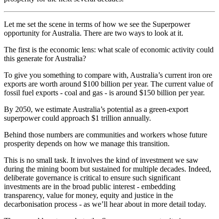
Let me set the scene in terms of how we see the Superpower
opportunity for Australia. There are two ways to look at it.​​​​‌ ‍ ​‍​‍‌‍ ‌ ​‍‌‍‍‌‌‍‌ ‌‍‍‌‌‍ ‍​‍​‍​ ‍‍​‍​‍‌ ​ ‌‍​‌‌‍ ‍‌‍‍‌‌ ‌​‌ ‍‌​‍ ‍‌‍‍‌‌‍ ​‍​‍​‍ ​​‍​‍‌‍‍​‌ ​‍‌‍‌‌‌‍‌‍​‍​‍​ ‍‍​‍​‍‌‍‍​‌ ‌​‌ ‌​‌ ​​​ ‍‍​‍ ​‍ ‌‍ ​‌‍ ‌‍​ ‌‍​‌‌‍ ​‌‍‍​‌‍ ‌ ​ ‌ ‌​​ ‍‍​ ​ ​ ​ ​ ​ ​ ​ ​‍ ‌‍‍‌‌‍ ‍‌ ‌​‌‍‌‌‌‍ ‍‌ ‌​​‍ ‌‍‌‌‌‍‌​‌‍‍‌‌ ‌​​‍ ‌‍ ‌‌‍ ‌‍‌​‌‍‌‌​ ‌‌ ​​‌ ​‍‌‍‌‌‌ ​ ‌‍‌‌‌‍ ‍‌ ‌​‌‍​‌‌ ‌​‌‍‍‌‌‍ ‌‍ ‍​ ‍ ‌‍‍‌‌‍‌​​ ‌‌‍‌‌​ ‌‌‌‍‌‍‌‍‌​‌‍​‍‌‍​‌​ ‌‌​ ‍‌​‍ ‌​ ​‍‌‍​‍​ ​​​ ​​​‍ ‌​ ‌​‌‍‌‍​ ‌‍‌‍‌​​‍ ‌‌‍​‌‌‍​‍‌‍​ ​ ​‍​‍ ‌​ ​‍‌‍‌​​ ​‌‌‍​‌​ ​‍​ ​‌​ ​​​ ‌ ​ ‌‍‌‍‌‍‌‍​‌​ ​‍​ ‍ ‌ ‌​‌ ‍‌‌ ​​‌‍‌‌​ ‌‌‍ ‍‌‍‌‌‌ ‌ ‌ ​ ​ ‍ ‌ ​​‌‍​‌‌ ‌​‌‍‍​​ ‌‌‍​ ‌‍ ‌‍ ‍‌ ‌​‌‍‌‌‌‍ ‍‌ ‌​​‍‌‌​ ‌‌‌​​‍‌‌ ‌‍‍ ‌‍‌‌‌ ‍‌​‍‌‌​ ​ ‌​‌​​‍‌‌​ ​ ‌​‌​​‍‌‌​ ​‍​ ​‍​ ​‍​ ‍‌​ ‍‌​ ‌‍​ ‌​‌‍​ ​ ‌​​ ‌‌​ ‍‌​ ‌‌​ ​‍​ ‌‍​‍‌‌​ ​‍​ ​‍​‍‌‌​ ‌‌‌​‌​​‍ ‍‌‍​ ‌‍‍​‌‍‍‌‌‍ ​‌‍‌​‌ ​‍‌‍‌‌‌‍ ‍​‍‌‌​ ‌‌‌​​‍‌‌ ‌‍‍ ‌‍‌‌‌ ‍‌​‍‌‌​ ​ ‌​‌​​‍‌‌​ ​ ‌​‌​​‍‌‌​ ​‍​ ​‍‌‍​‌​ ‍‌​ ‍​​ ‌‌​ ‍​​ ‌‌‌‍‌‍​ ‌ ‌‍‌‌‌‍‌​​ ‌‍​ ‌​​‍‌‌​ ​‍​ ​‍​‍‌‌​ ‌‌‌​‌​​‍ ‍‌ ‌​‌‍‌‌‌ ‍​‌ ‌​​ ‌‍​‍‌‍​‌‌ ​ ‌‍‌‌‌‌‌‌‌ ​‍‌‍ ​​ ‌‌‍‍​‌ ‌​‌ ‌​‌ ​​​‍‌‌​ ​ ‌​​‌​‍‌‌​ ​‍‌​‌‍​‍‌‌​ ​‍‌​‌‍‌‍ ​‌‍ ‌‍​ ‌‍​‌‌‍ ​‌‍‍​‌‍ ‌ ​ ‌ ‌​​‍‌‌​ ​ ‌​​‌​ ​ ​ ​ ​ ​ ​ ​ ​‍‌‍‌‍‍‌‌‍‌​​ ‌‌‍‌‌​ ‌‌‌‍‌‍‌‍‌​‌‍​‍‌‍​‌​ ‌‌​ ‍‌​‍ ‌​ ​‍‌‍​‍​ ​​​ ​​​‍ ‌​ ‌​‌‍‌‍​ ‌‍‌‍‌​​‍ ‌‌‍​‌‌‍​‍‌‍​ ​ ​‍​‍ ‌​ ​‍‌‍‌​​ ​‌‌‍​‌​ ​‍​ ​‌​ ​​​ ‌ ​ ‌‍‌‍‌‍‌‍​‌​ ​‍​‍‌‍‌ ‌​‌ ‍‌‌ ​​‌‍‌‌​ ‌‌‍ ‍‌‍‌‌‌ ‌ ‌ ​ ​‍‌‍‌ ​​‌‍​‌‌ ‌​‌‍‍​​ ‌‌‍​ ‌‍ ‌‍ ‍‌ ‌​‌‍‌‌‌‍ ‍‌ ‌​​‍‌‌​ ‌‌‌​​‍‌‌ ‌‍‍ ‌‍‌‌‌ ‍‌​‍‌‌​ ​ ‌​‌​​‍‌‌​ ​ ‌​‌​​‍‌‌​ ​‍​ ​‍​ ​‍​ ‍‌​ ‍‌​ ‌‍​ ‌​‌‍​ ​ ‌​​ ‌‌​ ‍‌​ ‌‌​ ​‍​ ‌‍​‍‌‌​ ​‍​ ​‍​‍‌‌​ ‌‌‌​‌​​‍ ‍‌‍​ ‌‍‍​‌‍‍‌‌‍ ​‌‍‌​‌ ​‍‌‍‌‌‌‍ ‍​‍‌‌​ ‌‌‌​​‍‌‌ ‌‍‍ ‌‍‌‌‌ ‍‌​‍‌‌​ ​ ‌​‌​​‍‌‌​ ​ ‌​‌​​‍‌‌​ ​‍​ ​‍‌‍​‌​ ‍‌​ ‍​​ ‌‌​ ‍​​ ‌‌‌‍‌‍​ ‌ ‌‍‌‌‌‍‌​​ ‌‍​ ‌​​‍‌‌​ ​‍​ ​‍​‍‌‌​ ‌‌‌​‌​​‍ ‍‌ ‌​‌‍‌‌‌ ‍​‌ ‌​​‍‌‍‌ ​​‌‍‌‌‌ ​‍‌ ​ ‌ ​​‌‍‌‌‌‍​ ‌ ‌​‌‍‍‌‌ ‌‍‌‍‌‌​ ‌‌ ​​‌ ‌‌‌‍​‍‌‍ ​‌‍‍‌‌ ​ ‌‍‍​‌‍‌‌‌‍‌​​‍​‍‌ ‌
The first is the economic lens: what scale of economic activity could
this generate for Australia?​​​​‌ ‍ ​‍​‍‌‍ ‌ ​‍‌‍‍‌‌‍‌ ‌‍‍‌‌‍ ‍​‍​‍​ ‍‍​‍​‍‌ ​ ‌‍​‌‌‍ ‍‌‍‍‌‌ ‌​‌ ‍‌​‍ ‍‌‍‍‌‌‍ ​‍​‍​‍ ​​‍​‍‌‍‍​‌ ​‍‌‍‌‌‌‍‌‍​‍​‍​ ‍‍​‍​‍‌‍‍​‌ ‌​‌ ‌​‌ ​​​ ‍‍​‍ ​‍ ‌‍ ​‌‍ ‌‍​ ‌‍​‌‌‍ ​‌‍‍​‌‍ ‌ ​ ‌ ‌​​ ‍‍​ ​ ​ ​ ​ ​ ​ ​ ​‍ ‌‍‍‌‌‍ ‍‌ ‌​‌‍‌‌‌‍ ‍‌ ‌​​‍ ‌‍‌‌‌‍‌​‌‍‍‌‌ ‌​​‍ ‌‍ ‌‌‍ ‌‍‌​‌‍‌‌​ ‌‌ ​​‌ ​‍‌‍‌‌‌ ​ ‌‍‌‌‌‍ ‍‌ ‌​‌‍​‌‌ ‌​‌‍‍‌‌‍ ‌‍ ‍​ ‍ ‌‍‍‌‌‍‌​​ ‌‌‍‌‌​ ‌‌‌‍‌‍‌‍‌​‌‍​‍‌‍​‌​ ‌‌​ ‍‌​‍ ‌​ ​‍‌‍​‍​ ​​​ ​​​‍ ‌​ ‌​‌‍‌‍​ ‌‍‌‍‌​​‍ ‌‌‍​‌‌‍​‍‌‍​ ​ ​‍​‍ ‌​ ​‍‌‍‌​​ ​‌‌‍​‌​ ​‍​ ​‌​ ​​​ ‌ ​ ‌‍‌‍‌‍‌‍​‌​ ​‍​ ‍ ‌ ‌​‌ ‍‌‌ ​​‌‍‌‌​ ‌‌‍ ‍‌‍‌‌‌ ‌ ‌ ​ ​ ‍ ‌ ​​‌‍​‌‌ ‌​‌‍‍​​ ‌‌‍​ ‌‍ ‌‍ ‍‌ ‌​‌‍‌‌‌‍ ‍‌ ‌​​‍‌‌​ ‌‌‌​​‍‌‌ ‌‍‍ ‌‍‌‌‌ ‍‌​‍‌‌​ ​ ‌​‌​​‍‌‌​ ​ ‌​‌​​‍‌‌​ ​‍​ ​‍​ ​‍​ ​​​ ‌​​ ​​‌‍​‍‌‍​ ​ ​ ​ ‌‌​ ‌‌‌‍​‍‌‍​‍‌‍‌‌​‍‌‌​ ​‍​ ​‍​‍‌‌​ ‌‌‌​‌​​‍ ‍‌‍​ ‌‍‍​‌‍‍‌‌‍ ​‌‍‌​‌ ​‍‌‍‌‌‌‍ ‍​‍‌‌​ ‌‌‌​​‍‌‌ ‌‍‍ ‌‍‌‌‌ ‍‌​‍‌‌​ ​ ‌​‌​​‍‌‌​ ​ ‌​‌​​‍‌‌​ ​‍​ ​‍‌‍​ ​ ​ ‌‍​ ​ ‌‍​ ‌‌‌‍​ ​ ‍‌‌‍​‌​ ‌‌​ ‌ ​ ​ ‌‍​‌​‍‌‌​ ​‍​ ​‍​‍‌‌​ ‌‌‌​‌​​‍ ‍‌ ‌​‌‍‌‌‌ ‍​‌ ‌​​ ‌‍​‍‌‍​‌‌ ​ ‌‍‌‌‌‌‌‌‌ ​‍‌‍ ​​ ‌‌‍‍​‌ ‌​‌ ‌​‌ ​​​‍‌‌​ ​ ‌​​‌​‍‌‌​ ​‍‌​‌‍​‍‌‌​ ​‍‌​‌‍‌‍ ​‌‍ ‌‍​ ‌‍​‌‌‍ ​‌‍‍​‌‍ ‌ ​ ‌ ‌​​‍‌‌​ ​ ‌​​‌​ ​ ​ ​ ​ ​ ​ ​ ​‍‌‍‌‍‍‌‌‍‌​​ ‌‌‍‌‌​ ‌‌‌‍‌‍‌‍‌​‌‍​‍‌‍​‌​ ‌‌​ ‍‌​‍ ‌​ ​‍‌‍​‍​ ​​​ ​​​‍ ‌​ ‌​‌‍‌‍​ ‌‍‌‍‌​​‍ ‌‌‍​‌‌‍​‍‌‍​ ​ ​‍​‍ ‌​ ​‍‌‍‌​​ ​‌‌‍​‌​ ​‍​ ​‌​ ​​​ ‌ ​ ‌‍‌‍‌‍‌‍​‌​ ​‍​‍‌‍‌ ‌​‌ ‍‌‌ ​​‌‍‌‌​ ‌‌‍ ‍‌‍‌‌‌ ‌ ‌ ​ ​‍‌‍‌ ​​‌‍​‌‌ ‌​‌‍‍​​ ‌‌‍​ ‌‍ ‌‍ ‍‌ ‌​‌‍‌‌‌‍ ‍‌ ‌​​‍‌‌​ ‌‌‌​​‍‌‌ ‌‍‍ ‌‍‌‌‌ ‍‌​‍‌‌​ ​ ‌​‌​​‍‌‌​ ​ ‌​‌​​‍‌‌​ ​‍​ ​‍​ ​‍​ ​​​ ‌​​ ​​‌‍​‍‌‍​ ​ ​ ​ ‌‌​ ‌‌‌‍​‍‌‍​‍‌‍‌‌​‍‌‌​ ​‍​ ​‍​‍‌‌​ ‌‌‌​‌​​‍ ‍‌‍​ ‌‍‍​‌‍‍‌‌‍ ​‌‍‌​‌ ​‍‌‍‌‌‌‍ ‍​‍‌‌​ ‌‌‌​​‍‌‌ ‌‍‍ ‌‍‌‌‌ ‍‌​‍‌‌​ ​ ‌​‌​​‍‌‌​ ​ ‌​‌​​‍‌‌​ ​‍​ ​‍‌‍​ ​ ​ ‌‍​ ​ ‌‍​ ‌‌‌‍​ ​ ‍‌‌‍​‌​ ‌‌​ ‌ ​ ​ ‌‍​‌​‍‌‌​ ​‍​ ​‍​‍‌‌​ ‌‌‌​‌​​‍ ‍‌ ‌​‌‍‌‌‌ ‍​‌ ‌​​‍‌‍‌ ​​‌‍‌‌‌ ​‍‌ ​ ‌ ​​‌‍‌‌‌‍​ ‌ ‌​‌‍‍‌‌ ‌‍‌‍‌‌​ ‌‌ ​​‌ ‌‌‌‍​‍‌‍ ​‌‍‍‌‌ ​ ‌‍‍​‌‍‌‌‌‍‌​​‍​‍‌ ‌
To give you something to compare with, Australia’s current iron ore
exports are worth around $100 billion per year. The current value of
fossil fuel exports - coal and gas - is around $150 billion per year.​​​​‌ ‍ ​‍​‍‌‍ ‌ ​‍‌‍‍‌‌‍‌ ‌‍‍‌‌‍ ‍​‍​‍​ ‍‍​‍​‍‌ ​ ‌‍​‌‌‍ ‍‌‍‍‌‌ ‌​‌ ‍‌​‍ ‍‌‍‍‌‌‍ ​‍​‍​‍ ​​‍​‍‌‍‍​‌ ​‍‌‍‌‌‌‍‌‍​‍​‍​ ‍‍​‍​‍‌‍‍​‌ ‌​‌ ‌​‌ ​​​ ‍‍​‍ ​‍ ‌‍ ​‌‍ ‌‍​ ‌‍​‌‌‍ ​‌‍‍​‌‍ ‌ ​ ‌ ‌​​ ‍‍​ ​ ​ ​ ​ ​ ​ ​ ​‍ ‌‍‍‌‌‍ ‍‌ ‌​‌‍‌‌‌‍ ‍‌ ‌​​‍ ‌‍‌‌‌‍‌​‌‍‍‌‌ ‌​​‍ ‌‍ ‌‌‍ ‌‍‌​‌‍‌‌​ ‌‌ ​​‌ ​‍‌‍‌‌‌ ​ ‌‍‌‌‌‍ ‍‌ ‌​‌‍​‌‌ ‌​‌‍‍‌‌‍ ‌‍ ‍​ ‍ ‌‍‍‌‌‍‌​​ ‌‌‍‌‌​ ‌‌‌‍‌‍‌‍‌​‌‍​‍‌‍​‌​ ‌‌​ ‍‌​‍ ‌​ ​‍‌‍​‍​ ​​​ ​​​‍ ‌​ ‌​‌‍‌‍​ ‌‍‌‍‌​​‍ ‌‌‍​‌‌‍​‍‌‍​ ​ ​‍​‍ ‌​ ​‍‌‍‌​​ ​‌‌‍​‌​ ​‍​ ​‌​ ​​​ ‌ ​ ‌‍‌‍‌‍‌‍​‌​ ​‍​ ‍ ‌ ‌​‌ ‍‌‌ ​​‌‍‌‌​ ‌‌‍ ‍‌‍‌‌‌ ‌ ‌ ​ ​ ‍ ‌ ​​‌‍​‌‌ ‌​‌‍‍​​ ‌‌‍​ ‌‍ ‌‍ ‍‌ ‌​‌‍‌‌‌‍ ‍‌ ‌​​‍‌‌​ ‌‌‌​​‍‌‌ ‌‍‍ ‌‍‌‌‌ ‍‌​‍‌‌​ ​ ‌​‌​​‍‌‌​ ​ ‌​‌​​‍‌‌​ ​‍​ ​‍​ ​​​ ‍‌‌‍‌‍​ ​‌‌‍‌‍​ ‌ ​ ​ ​ ‌ ​ ​​‌‍‌​​ ‌‌​ ​​​‍‌‌​ ​‍​ ​‍​‍‌‌​ ‌‌‌​‌​​‍ ‍‌‍​ ‌‍‍​‌‍‍‌‌‍ ​‌‍‌​‌ ​‍‌‍‌‌‌‍ ‍​‍‌‌​ ‌‌‌​​‍‌‌ ‌‍‍ ‌‍‌‌‌ ‍‌​‍‌‌​ ​ ‌​‌​​‍‌‌​ ​ ‌​‌​​‍‌‌​ ​‍​ ​‍‌‍‌​​ ‌​​ ‍‌​ ​​‌‍‌‍‌‍​ ​ ‌ ‌‍​ ‌‍‌​‌‍‌‍‌‍‌‌‌‍‌‍​‍‌‌​ ​‍​ ​‍​‍‌‌​ ‌‌‌​‌​​‍ ‍‌ ‌​‌‍‌‌‌ ‍​‌ ‌​​ ‌‍​‍‌‍​‌‌ ​ ‌‍‌‌‌‌‌‌‌ ​‍‌‍ ​​ ‌‌‍‍​‌ ‌​‌ ‌​‌ ​​​‍‌‌​ ​ ‌​​‌​‍‌‌​ ​‍‌​‌‍​‍‌‌​ ​‍‌​‌‍‌‍ ​‌‍ ‌‍​ ‌‍​‌‌‍ ​‌‍‍​‌‍ ‌ ​ ‌ ‌​​‍‌‌​ ​ ‌​​‌​ ​ ​ ​ ​ ​ ​ ​ ​‍‌‍‌‍‍‌‌‍‌​​ ‌‌‍‌‌​ ‌‌‌‍‌‍‌‍‌​‌‍​‍‌‍​‌​ ‌‌​ ‍‌​‍ ‌​ ​‍‌‍​‍​ ​​​ ​​​‍ ‌​ ‌​‌‍‌‍​ ‌‍‌‍‌​​‍ ‌‌‍​‌‌‍​‍‌‍​ ​ ​‍​‍ ‌​ ​‍‌‍‌​​ ​‌‌‍​‌​ ​‍​ ​‌​ ​​​ ‌ ​ ‌‍‌‍‌‍‌‍​‌​ ​‍​‍‌‍‌ ‌​‌ ‍‌‌ ​​‌‍‌‌​ ‌‌‍ ‍‌‍‌‌‌ ‌ ‌ ​ ​‍‌‍‌ ​​‌‍​‌‌ ‌​‌‍‍​​ ‌‌‍​ ‌‍ ‌‍ ‍‌ ‌​‌‍‌‌‌‍ ‍‌ ‌​​‍‌‌​ ‌‌‌​​‍‌‌ ‌‍‍ ‌‍‌‌‌ ‍‌​‍‌‌​ ​ ‌​‌​​‍‌‌​ ​ ‌​‌​​‍‌‌​ ​‍​ ​‍​ ​​​ ‍‌‌‍‌‍​ ​‌‌‍‌‍​ ‌ ​ ​ ​ ‌ ​ ​​‌‍‌​​ ‌‌​ ​​​‍‌‌​ ​‍​ ​‍​‍‌‌​ ‌‌‌​‌​​‍ ‍‌‍​ ‌‍‍​‌‍‍‌‌‍ ​‌‍‌​‌ ​‍‌‍‌‌‌‍ ‍​‍‌‌​ ‌‌‌​​‍‌‌ ‌‍‍ ‌‍‌‌‌ ‍‌​‍‌‌​ ​ ‌​‌​​‍‌‌​ ​ ‌​‌​​‍‌‌​ ​‍​ ​‍‌‍‌​​ ‌​​ ‍‌​ ​​‌‍‌‍‌‍​ ​ ‌ ‌‍​ ‌‍‌​‌‍‌‍‌‍‌‌‌‍‌‍​‍‌‌​ ​‍​ ​‍​‍‌‌​ ‌‌‌​‌​​‍ ‍‌ ‌​‌‍‌‌‌ ‍​‌ ‌​​‍‌‍‌ ​​‌‍‌‌‌ ​‍‌ ​ ‌ ​​‌‍‌‌‌‍​ ‌ ‌​‌‍‍‌‌ ‌‍‌‍‌‌​ ‌‌ ​​‌ ‌‌‌‍​‍‌‍ ​‌‍‍‌‌ ​ ‌‍‍​‌‍‌‌‌‍‌​​‍​‍‌ ‌
By 2050, we estimate Australia’s potential as a green-export
superpower could approach $1 trillion annually.​​​​‌ ‍ ​‍​‍‌‍ ‌ ​‍‌‍‍‌‌‍‌ ‌‍‍‌‌‍ ‍​‍​‍​ ‍‍​‍​‍‌ ​ ‌‍​‌‌‍ ‍‌‍‍‌‌ ‌​‌ ‍‌​‍ ‍‌‍‍‌‌‍ ​‍​‍​‍ ​​‍​‍‌‍‍​‌ ​‍‌‍‌‌‌‍‌‍​‍​‍​ ‍‍​‍​‍‌‍‍​‌ ‌​‌ ‌​‌ ​​​ ‍‍​‍ ​‍ ‌‍ ​‌‍ ‌‍​ ‌‍​‌‌‍ ​‌‍‍​‌‍ ‌ ​ ‌ ‌​​ ‍‍​ ​ ​ ​ ​ ​ ​ ​ ​‍ ‌‍‍‌‌‍ ‍‌ ‌​‌‍‌‌‌‍ ‍‌ ‌​​‍ ‌‍‌‌‌‍‌​‌‍‍‌‌ ‌​​‍ ‌‍ ‌‌‍ ‌‍‌​‌‍‌‌​ ‌‌ ​​‌ ​‍‌‍‌‌‌ ​ ‌‍‌‌‌‍ ‍‌ ‌​‌‍​‌‌ ‌​‌‍‍‌‌‍ ‌‍ ‍​ ‍ ‌‍‍‌‌‍‌​​ ‌‌‍‌‌​ ‌‌‌‍‌‍‌‍‌​‌‍​‍‌‍​‌​ ‌‌​ ‍‌​‍ ‌​ ​‍‌‍​‍​ ​​​ ​​​‍ ‌​ ‌​‌‍‌‍​ ‌‍‌‍‌​​‍ ‌‌‍​‌‌‍​‍‌‍​ ​ ​‍​‍ ‌​ ​‍‌‍‌​​ ​‌‌‍​‌​ ​‍​ ​‌​ ​​​ ‌ ​ ‌‍‌‍‌‍‌‍​‌​ ​‍​ ‍ ‌ ‌​‌ ‍‌‌ ​​‌‍‌‌​ ‌‌‍ ‍‌‍‌‌‌ ‌ ‌ ​ ​ ‍ ‌ ​​‌‍​‌‌ ‌​‌‍‍​​ ‌‌‍​ ‌‍ ‌‍ ‍‌ ‌​‌‍‌‌‌‍ ‍‌ ‌​​‍‌‌​ ‌‌‌​​‍‌‌ ‌‍‍ ‌‍‌‌‌ ‍‌​‍‌‌​ ​ ‌​‌​​‍‌‌​ ​ ‌​‌​​‍‌‌​ ​‍​ ​‍‌‍‌‌​ ‍‌‌‍​‍‌‍​‌​ ‌ ​ ‍​‌‍​‌​ ‍​​ ‌‌‌‍‌‌‌‍‌‌​ ‌ ​‍‌‌​ ​‍​ ​‍​‍‌‌​ ‌‌‌​‌​​‍ ‍‌‍​ ‌‍‍​‌‍‍‌‌‍ ​‌‍‌​‌ ​‍‌‍‌‌‌‍ ‍​‍‌‌​ ‌‌‌​​‍‌‌ ‌‍‍ ‌‍‌‌‌ ‍‌​‍‌‌​ ​ ‌​‌​​‍‌‌​ ​ ‌​‌​​‍‌‌​ ​‍​ ​‍​ ​‌​ ‌​​ ​​​ ‌​​ ‌ ​ ​​​ ‌​​ ‌‍‌‍​‌​ ‍‌‌‍‌​​ ​‍​‍‌‌​ ​‍​ ​‍​‍‌‌​ ‌‌‌​‌​​‍ ‍‌ ‌​‌‍‌‌‌ ‍​‌ ‌​​ ‌‍​‍‌‍​‌‌ ​ ‌‍‌‌‌‌‌‌‌ ​‍‌‍ ​​ ‌‌‍‍​‌ ‌​‌ ‌​‌ ​​​‍‌‌​ ​ ‌​​‌​‍‌‌​ ​‍‌​‌‍​‍‌‌​ ​‍‌​‌‍‌‍ ​‌‍ ‌‍​ ‌‍​‌‌‍ ​‌‍‍​‌‍ ‌ ​ ‌ ‌​​‍‌‌​ ​ ‌​​‌​ ​ ​ ​ ​ ​ ​ ​ ​‍‌‍‌‍‍‌‌‍‌​​ ‌‌‍‌‌​ ‌‌‌‍‌‍‌‍‌​‌‍​‍‌‍​‌​ ‌‌​ ‍‌​‍ ‌​ ​‍‌‍​‍​ ​​​ ​​​‍ ‌​ ‌​‌‍‌‍​ ‌‍‌‍‌​​‍ ‌‌‍​‌‌‍​‍‌‍​ ​ ​‍​‍ ‌​ ​‍‌‍‌​​ ​‌‌‍​‌​ ​‍​ ​‌​ ​​​ ‌ ​ ‌‍‌‍‌‍‌‍​‌​ ​‍​‍‌‍‌ ‌​‌ ‍‌‌ ​​‌‍‌‌​ ‌‌‍ ‍‌‍‌‌‌ ‌ ‌ ​ ​‍‌‍‌ ​​‌‍​‌‌ ‌​‌‍‍​​ ‌‌‍​ ‌‍ ‌‍ ‍‌ ‌​‌‍‌‌‌‍ ‍‌ ‌​​‍‌‌​ ‌‌‌​​‍‌‌ ‌‍‍ ‌‍‌‌‌ ‍‌​‍‌‌​ ​ ‌​‌​​‍‌‌​ ​ ‌​‌​​‍‌‌​ ​‍​ ​‍‌‍‌‌​ ‍‌‌‍​‍‌‍​‌​ ‌ ​ ‍​‌‍​‌​ ‍​​ ‌‌‌‍‌‌‌‍‌‌​ ‌ ​‍‌‌​ ​‍​ ​‍​‍‌‌​ ‌‌‌​‌​​‍ ‍‌‍​ ‌‍‍​‌‍‍‌‌‍ ​‌‍‌​‌ ​‍‌‍‌‌‌‍ ‍​‍‌‌​ ‌‌‌​​‍‌‌ ‌‍‍ ‌‍‌‌‌ ‍‌​‍‌‌​ ​ ‌​‌​​‍‌‌​ ​ ‌​‌​​‍‌‌​ ​‍​ ​‍​ ​‌​ ‌​​ ​​​ ‌​​ ‌ ​ ​​​ ‌​​ ‌‍‌‍​‌​ ‍‌‌‍‌​​ ​‍​‍‌‌​ ​‍​ ​‍​‍‌‌​ ‌‌‌​‌​​‍ ‍‌ ‌​‌‍‌‌‌ ‍​‌ ‌​​‍‌‍‌ ​​‌‍‌‌‌ ​‍‌ ​ ‌ ​​‌‍‌‌‌‍​ ‌ ‌​‌‍‍‌‌ ‌‍‌‍‌‌​ ‌‌ ​​‌ ‌‌‌‍​‍‌‍ ​‌‍‍‌‌ ​ ‌‍‍​‌‍‌‌‌‍‌​​‍​‍‌ ‌
Behind those numbers are communities and workers whose future
prosperity depends on how we manage this transition.​​​​‌ ‍ ​‍​‍‌‍ ‌ ​‍‌‍‍‌‌‍‌ ‌‍‍‌‌‍ ‍​‍​‍​ ‍‍​‍​‍‌ ​ ‌‍​‌‌‍ ‍‌‍‍‌‌ ‌​‌ ‍‌​‍ ‍‌‍‍‌‌‍ ​‍​‍​‍ ​​‍​‍‌‍‍​‌ ​‍‌‍‌‌‌‍‌‍​‍​‍​ ‍‍​‍​‍‌‍‍​‌ ‌​‌ ‌​‌ ​​​ ‍‍​‍ ​‍ ‌‍ ​‌‍ ‌‍​ ‌‍​‌‌‍ ​‌‍‍​‌‍ ‌ ​ ‌ ‌​​ ‍‍​ ​ ​ ​ ​ ​ ​ ​ ​‍ ‌‍‍‌‌‍ ‍‌ ‌​‌‍‌‌‌‍ ‍‌ ‌​​‍ ‌‍‌‌‌‍‌​‌‍‍‌‌ ‌​​‍ ‌‍ ‌‌‍ ‌‍‌​‌‍‌‌​ ‌‌ ​​‌ ​‍‌‍‌‌‌ ​ ‌‍‌‌‌‍ ‍‌ ‌​‌‍​‌‌ ‌​‌‍‍‌‌‍ ‌‍ ‍​ ‍ ‌‍‍‌‌‍‌​​ ‌‌‍‌‌​ ‌‌‌‍‌‍‌‍‌​‌‍​‍‌‍​‌​ ‌‌​ ‍‌​‍ ‌​ ​‍‌‍​‍​ ​​​ ​​​‍ ‌​ ‌​‌‍‌‍​ ‌‍‌‍‌​​‍ ‌‌‍​‌‌‍​‍‌‍​ ​ ​‍​‍ ‌​ ​‍‌‍‌​​ ​‌‌‍​‌​ ​‍​ ​‌​ ​​​ ‌ ​ ‌‍‌‍‌‍‌‍​‌​ ​‍​ ‍ ‌ ‌​‌ ‍‌‌ ​​‌‍‌‌​ ‌‌‍ ‍‌‍‌‌‌ ‌ ‌ ​ ​ ‍ ‌ ​​‌‍​‌‌ ‌​‌‍‍​​ ‌‌‍​ ‌‍ ‌‍ ‍‌ ‌​‌‍‌‌‌‍ ‍‌ ‌​​‍‌‌​ ‌‌‌​​‍‌‌ ‌‍‍ ‌‍‌‌‌ ‍‌​‍‌‌​ ​ ‌​‌​​‍‌‌​ ​ ‌​‌​​‍‌‌​ ​‍​ ​‍‌‍​‌​ ‌ ​ ​​​ ​‌​ ​ ‌‍​ ​ ‍​​ ​​‌‍‌‍​ ‌‍‌‍​‍​ ‍​​‍‌‌​ ​‍​ ​‍​‍‌‌​ ‌‌‌​‌​​‍ ‍‌‍​ ‌‍‍​‌‍‍‌‌‍ ​‌‍‌​‌ ​‍‌‍‌‌‌‍ ‍​‍‌‌​ ‌‌‌​​‍‌‌ ‌‍‍ ‌‍‌‌‌ ‍‌​‍‌‌​ ​ ‌​‌​​‍‌‌​ ​ ‌​‌​​‍‌‌​ ​‍​ ​‍​ ‍‌​ ‌​​ ‌​‌‍‌‌​ ‍‌​ ‍​​ ​ ​ ‌ ‌‍‌‍‌‍‌‌​ ‌‌‌‍‌‍​‍‌‌​ ​‍​ ​‍​‍‌‌​ ‌‌‌​‌​​‍ ‍‌ ‌​‌‍‌‌‌ ‍​‌ ‌​​ ‌‍​‍‌‍​‌‌ ​ ‌‍‌‌‌‌‌‌‌ ​‍‌‍ ​​ ‌‌‍‍​‌ ‌​‌ ‌​‌ ​​​‍‌‌​ ​ ‌​​‌​‍‌‌​ ​‍‌​‌‍​‍‌‌​ ​‍‌​‌‍‌‍ ​‌‍ ‌‍​ ‌‍​‌‌‍ ​‌‍‍​‌‍ ‌ ​ ‌ ‌​​‍‌‌​ ​ ‌​​‌​ ​ ​ ​ ​ ​ ​ ​ ​‍‌‍‌‍‍‌‌‍‌​​ ‌‌‍‌‌​ ‌‌‌‍‌‍‌‍‌​‌‍​‍‌‍​‌​ ‌‌​ ‍‌​‍ ‌​ ​‍‌‍​‍​ ​​​ ​​​‍ ‌​ ‌​‌‍‌‍​ ‌‍‌‍‌​​‍ ‌‌‍​‌‌‍​‍‌‍​ ​ ​‍​‍ ‌​ ​‍‌‍‌​​ ​‌‌‍​‌​ ​‍​ ​‌​ ​​​ ‌ ​ ‌‍‌‍‌‍‌‍​‌​ ​‍​‍‌‍‌ ‌​‌ ‍‌‌ ​​‌‍‌‌​ ‌‌‍ ‍‌‍‌‌‌ ‌ ‌ ​ ​‍‌‍‌ ​​‌‍​‌‌ ‌​‌‍‍​​ ‌‌‍​ ‌‍ ‌‍ ‍‌ ‌​‌‍‌‌‌‍ ‍‌ ‌​​‍‌‌​ ‌‌‌​​‍‌‌ ‌‍‍ ‌‍‌‌‌ ‍‌​‍‌‌​ ​ ‌​‌​​‍‌‌​ ​ ‌​‌​​‍‌‌​ ​‍​ ​‍‌‍​‌​ ‌ ​ ​​​ ​‌​ ​ ‌‍​ ​ ‍​​ ​​‌‍‌‍​ ‌‍‌‍​‍​ ‍​​‍‌‌​ ​‍​ ​‍​‍‌‌​ ‌‌‌​‌​​‍ ‍‌‍​ ‌‍‍​‌‍‍‌‌‍ ​‌‍‌​‌ ​‍‌‍‌‌‌‍ ‍​‍‌‌​ ‌‌‌​​‍‌‌ ‌‍‍ ‌‍‌‌‌ ‍‌​‍‌‌​ ​ ‌​‌​​‍‌‌​ ​ ‌​‌​​‍‌‌​ ​‍​ ​‍​ ‍‌​ ‌​​ ‌​‌‍‌‌​ ‍‌​ ‍​​ ​ ​ ‌ ‌‍‌‍‌‍‌‌​ ‌‌‌‍‌‍​‍‌‌​ ​‍​ ​‍​‍‌‌​ ‌‌‌​‌​​‍ ‍‌ ‌​‌‍‌‌‌ ‍​‌ ‌​​‍‌‍‌ ​​‌‍‌‌‌ ​‍‌ ​ ‌ ​​‌‍‌‌‌‍​ ‌ ‌​‌‍‍‌‌ ‌‍‌‍‌‌​ ‌‌ ​​‌ ‌‌‌‍​‍‌‍ ​‌‍‍‌‌ ​ ‌‍‍​‌‍‌‌‌‍‌​​‍​‍‌ ‌
This is no small task. It involves the kind of investment we saw
during the mining boom but sustained for multiple decades. Indeed,
deliberate governance is critical to ensure such significant
investments are in the broad public interest - embedding
transparency, value for money, equity and justice in the
decarbonisation process - as we’ll hear about in more detail today.​​​​‌ ‍ ​‍​‍‌‍ ‌ ​‍‌‍‍‌‌‍‌ ‌‍‍‌‌‍ ‍​‍​‍​ ‍‍​‍​‍‌ ​ ‌‍​‌‌‍ ‍‌‍‍‌‌ ‌​‌ ‍‌​‍ ‍‌‍‍‌‌‍ ​‍​‍​‍ ​​‍​‍‌‍‍​‌ ​‍‌‍‌‌‌‍‌‍​‍​‍​ ‍‍​‍​‍‌‍‍​‌ ‌​‌ ‌​‌ ​​​ ‍‍​‍ ​‍ ‌‍ ​‌‍ ‌‍​ ‌‍​‌‌‍ ​‌‍‍​‌‍ ‌ ​ ‌ ‌​​ ‍‍​ ​ ​ ​ ​ ​ ​ ​ ​‍ ‌‍‍‌‌‍ ‍‌ ‌​‌‍‌‌‌‍ ‍‌ ‌​​‍ ‌‍‌‌‌‍‌​‌‍‍‌‌ ‌​​‍ ‌‍ ‌‌‍ ‌‍‌​‌‍‌‌​ ‌‌ ​​‌ ​‍‌‍‌‌‌ ​ ‌‍‌‌‌‍ ‍‌ ‌​‌‍​‌‌ ‌​‌‍‍‌‌‍ ‌‍ ‍​ ‍ ‌‍‍‌‌‍‌​​ ‌‌‍‌‌​ ‌‌‌‍‌‍‌‍‌​‌‍​‍‌‍​‌​ ‌‌​ ‍‌​‍ ‌​ ​‍‌‍​‍​ ​​​ ​​​‍ ‌​ ‌​‌‍‌‍​ ‌‍‌‍‌​​‍ ‌‌‍​‌‌‍​‍‌‍​ ​ ​‍​‍ ‌​ ​‍‌‍‌​​ ​‌‌‍​‌​ ​‍​ ​‌​ ​​​ ‌ ​ ‌‍‌‍‌‍‌‍​‌​ ​‍​ ‍ ‌ ‌​‌ ‍‌‌ ​​‌‍‌‌​ ‌‌‍ ‍‌‍‌‌‌ ‌ ‌ ​ ​ ‍ ‌ ​​‌‍​‌‌ ‌​‌‍‍​​ ‌‌‍​ ‌‍ ‌‍ ‍‌ ‌​‌‍‌‌‌‍ ‍‌ ‌​​‍‌‌​ ‌‌‌​​‍‌‌ ‌‍‍ ‌‍‌‌‌ ‍‌​‍‌‌​ ​ ‌​‌​​‍‌‌​ ​ ‌​‌​​‍‌‌​ ​‍​ ​‍​ ‌ ​ ​‌​ ​ ‌‍‌‍​ ‌‍​ ​‌​ ‌​​ ‍​​ ‌‍‌‍‌‌​ ‌‌‌‍​‌​‍‌‌​ ​‍​ ​‍​‍‌‌​ ‌‌‌​‌​​‍ ‍‌‍​ ‌‍‍​‌‍‍‌‌‍ ​‌‍‌​‌ ​‍‌‍‌‌‌‍ ‍​‍‌‌​ ‌‌‌​​‍‌‌ ‌‍‍ ‌‍‌‌‌ ‍‌​‍‌‌​ ​ ‌​‌​​‍‌‌​ ​ ‌​‌​​‍‌‌​ ​‍​ ​‍‌‍‌‍​ ​ ‌‍​‌​ ​‍​ ‌‌​ ‌ ​ ‍​​ ​‍‌‍​ ‌‍​‌‌‍​‌‌‍‌‍​‍‌‌​ ​‍​ ​‍​‍‌‌​ ‌‌‌​‌​​‍ ‍‌ ‌​‌‍‌‌‌ ‍​‌ ‌​​ ‌‍​‍‌‍​‌‌ ​ ‌‍‌‌‌‌‌‌‌ ​‍‌‍ ​​ ‌‌‍‍​‌ ‌​‌ ‌​‌ ​​​‍‌‌​ ​ ‌​​‌​‍‌‌​ ​‍‌​‌‍​‍‌‌​ ​‍‌​‌‍‌‍ ​‌‍ ‌‍​ ‌‍​‌‌‍ ​‌‍‍​‌‍ ‌ ​ ‌ ‌​​‍‌‌​ ​ ‌​​‌​ ​ ​ ​ ​ ​ ​ ​ ​‍‌‍‌‍‍‌‌‍‌​​ ‌‌‍‌‌​ ‌‌‌‍‌‍‌‍‌​‌‍​‍‌‍​‌​ ‌‌​ ‍‌​‍ ‌​ ​‍‌‍​‍​ ​​​ ​​​‍ ‌​ ‌​‌‍‌‍​ ‌‍‌‍‌​​‍ ‌‌‍​‌‌‍​‍‌‍​ ​ ​‍​‍ ‌​ ​‍‌‍‌​​ ​‌‌‍​‌​ ​‍​ ​‌​ ​​​ ‌ ​ ‌‍‌‍‌‍‌‍​‌​ ​‍​‍‌‍‌ ‌​‌ ‍‌‌ ​​‌‍‌‌​ ‌‌‍ ‍‌‍‌‌‌ ‌ ‌ ​ ​‍‌‍‌ ​​‌‍​‌‌ ‌​‌‍‍​​ ‌‌‍​ ‌‍ ‌‍ ‍‌ ‌​‌‍‌‌‌‍ ‍‌ ‌​​‍‌‌​ ‌‌‌​​‍‌‌ ‌‍‍ ‌‍‌‌‌ ‍‌​‍‌‌​ ​ ‌​‌​​‍‌‌​ ​ ‌​‌​​‍‌‌​ ​‍​ ​‍​ ‌ ​ ​‌​ ​ ‌‍‌‍​ ‌‍​ ​‌​ ‌​​ ‍​​ ‌‍‌‍‌‌​ ‌‌‌‍​‌​‍‌‌​ ​‍​ ​‍​‍‌‌​ ‌‌‌​‌​​‍ ‍‌‍​ ‌‍‍​‌‍‍‌‌‍ ​‌‍‌​‌ ​‍‌‍‌‌‌‍ ‍​‍‌‌​ ‌‌‌​​‍‌‌ ‌‍‍ ‌‍‌‌‌ ‍‌​‍‌‌​ ​ ‌​‌​​‍‌‌​ ​ ‌​‌​​‍‌‌​ ​‍​ ​‍‌‍‌‍​ ​ ‌‍​‌​ ​‍​ ‌‌​ ‌ ​ ‍​​ ​‍‌‍​ ‌‍​‌‌‍​‌‌‍‌‍​‍‌‌​ ​‍​ ​‍​‍‌‌​ ‌‌‌​‌​​‍ ‍‌ ‌​‌‍‌‌‌ ‍​‌ ‌​​‍‌‍‌ ​​‌‍‌‌‌ ​‍‌ ​ ‌ ​​‌‍‌‌‌‍​ ‌ ‌​‌‍‍‌‌ ‌‍‌‍‌‌​ ‌‌ ​​‌ ‌‌‌‍​‍‌‍ ​‌‍‍‌‌ ​ ‌‍‍​‌‍‌‌‌‍‌​​‍​‍‌ ‌