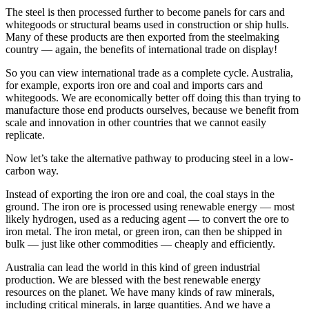
The steel is then processed further to become panels for cars and
whitegoods or structural beams used in construction or ship hulls.
Many of these products are then exported from the steelmaking
country — again, the benefits of international trade on display!​​​​‌ ‍ ​‍​‍‌‍ ‌ ​‍‌‍‍‌‌‍‌ ‌‍‍‌‌‍ ‍​‍​‍​ ‍‍​‍​‍‌ ​ ‌‍​‌‌‍ ‍‌‍‍‌‌ ‌​‌ ‍‌​‍ ‍‌‍‍‌‌‍ ​‍​‍​‍ ​​‍​‍‌‍‍​‌ ​‍‌‍‌‌‌‍‌‍​‍​‍​ ‍‍​‍​‍‌‍‍​‌ ‌​‌ ‌​‌ ​​​ ‍‍​‍ ​‍ ‌‍ ​‌‍ ‌‍​ ‌‍​‌‌‍ ​‌‍‍​‌‍ ‌ ​ ‌ ‌​​ ‍‍​ ​ ​ ​ ​ ​ ​ ​ ​‍ ‌‍‍‌‌‍ ‍‌ ‌​‌‍‌‌‌‍ ‍‌ ‌​​‍ ‌‍‌‌‌‍‌​‌‍‍‌‌ ‌​​‍ ‌‍ ‌‌‍ ‌‍‌​‌‍‌‌​ ‌‌ ​​‌ ​‍‌‍‌‌‌ ​ ‌‍‌‌‌‍ ‍‌ ‌​‌‍​‌‌ ‌​‌‍‍‌‌‍ ‌‍ ‍​ ‍ ‌‍‍‌‌‍‌​​ ‌‌‍‌‌​ ‌‌‌‍‌‍‌‍‌​‌‍​‍‌‍​‌​ ‌‌​ ‍‌​‍ ‌​ ​‍‌‍​‍​ ​​​ ​​​‍ ‌​ ‌​‌‍‌‍​ ‌‍‌‍‌​​‍ ‌‌‍​‌‌‍​‍‌‍​ ​ ​‍​‍ ‌​ ​‍‌‍‌​​ ​‌‌‍​‌​ ​‍​ ​‌​ ​​​ ‌ ​ ‌‍‌‍‌‍‌‍​‌​ ​‍​ ‍ ‌ ‌​‌ ‍‌‌ ​​‌‍‌‌​ ‌‌‍ ‍‌‍‌‌‌ ‌ ‌ ​ ​ ‍ ‌ ​​‌‍​‌‌ ‌​‌‍‍​​ ‌‌‍​ ‌‍ ‌‍ ‍‌ ‌​‌‍‌‌‌‍ ‍‌ ‌​​‍‌‌​ ‌‌‌​​‍‌‌ ‌‍‍ ‌‍‌‌‌ ‍‌​‍‌‌​ ​ ‌​‌​​‍‌‌​ ​ ‌​‌​​‍‌‌​ ​‍​ ​‍​ ‍​​ ​ ​ ​ ​ ‌‌‌‍​ ‌‍‌​‌‍‌‍‌‍‌‌​ ‍‌‌‍​‌​ ‍‌​ ‍​​‍‌‌​ ​‍​ ​‍​‍‌‌​ ‌‌‌​‌​​‍ ‍‌‍​ ‌‍‍​‌‍‍‌‌‍ ​‌‍‌​‌ ​‍‌‍‌‌‌‍ ‍​‍‌‌​ ‌‌‌​​‍‌‌ ‌‍‍ ‌‍‌‌‌ ‍‌​‍‌‌​ ​ ‌​‌​​‍‌‌​ ​ ‌​‌​​‍‌‌​ ​‍​ ​‍​ ​ ​ ‌‌​ ‌‍‌‍​‌‌‍​‍​ ​‌‌‍​ ‌‍​‌‌‍​‍​ ​‍​ ​ ‌‍​ ​‍‌‌​ ​‍​ ​‍​‍‌‌​ ‌‌‌​‌​​‍ ‍‌ ‌​‌‍‌‌‌ ‍​‌ ‌​​ ‌‍​‍‌‍​‌‌ ​ ‌‍‌‌‌‌‌‌‌ ​‍‌‍ ​​ ‌‌‍‍​‌ ‌​‌ ‌​‌ ​​​‍‌‌​ ​ ‌​​‌​‍‌‌​ ​‍‌​‌‍​‍‌‌​ ​‍‌​‌‍‌‍ ​‌‍ ‌‍​ ‌‍​‌‌‍ ​‌‍‍​‌‍ ‌ ​ ‌ ‌​​‍‌‌​ ​ ‌​​‌​ ​ ​ ​ ​ ​ ​ ​ ​‍‌‍‌‍‍‌‌‍‌​​ ‌‌‍‌‌​ ‌‌‌‍‌‍‌‍‌​‌‍​‍‌‍​‌​ ‌‌​ ‍‌​‍ ‌​ ​‍‌‍​‍​ ​​​ ​​​‍ ‌​ ‌​‌‍‌‍​ ‌‍‌‍‌​​‍ ‌‌‍​‌‌‍​‍‌‍​ ​ ​‍​‍ ‌​ ​‍‌‍‌​​ ​‌‌‍​‌​ ​‍​ ​‌​ ​​​ ‌ ​ ‌‍‌‍‌‍‌‍​‌​ ​‍​‍‌‍‌ ‌​‌ ‍‌‌ ​​‌‍‌‌​ ‌‌‍ ‍‌‍‌‌‌ ‌ ‌ ​ ​‍‌‍‌ ​​‌‍​‌‌ ‌​‌‍‍​​ ‌‌‍​ ‌‍ ‌‍ ‍‌ ‌​‌‍‌‌‌‍ ‍‌ ‌​​‍‌‌​ ‌‌‌​​‍‌‌ ‌‍‍ ‌‍‌‌‌ ‍‌​‍‌‌​ ​ ‌​‌​​‍‌‌​ ​ ‌​‌​​‍‌‌​ ​‍​ ​‍​ ‍​​ ​ ​ ​ ​ ‌‌‌‍​ ‌‍‌​‌‍‌‍‌‍‌‌​ ‍‌‌‍​‌​ ‍‌​ ‍​​‍‌‌​ ​‍​ ​‍​‍‌‌​ ‌‌‌​‌​​‍ ‍‌‍​ ‌‍‍​‌‍‍‌‌‍ ​‌‍‌​‌ ​‍‌‍‌‌‌‍ ‍​‍‌‌​ ‌‌‌​​‍‌‌ ‌‍‍ ‌‍‌‌‌ ‍‌​‍‌‌​ ​ ‌​‌​​‍‌‌​ ​ ‌​‌​​‍‌‌​ ​‍​ ​‍​ ​ ​ ‌‌​ ‌‍‌‍​‌‌‍​‍​ ​‌‌‍​ ‌‍​‌‌‍​‍​ ​‍​ ​ ‌‍​ ​‍‌‌​ ​‍​ ​‍​‍‌‌​ ‌‌‌​‌​​‍ ‍‌ ‌​‌‍‌‌‌ ‍​‌ ‌​​‍‌‍‌ ​​‌‍‌‌‌ ​‍‌ ​ ‌ ​​‌‍‌‌‌‍​ ‌ ‌​‌‍‍‌‌ ‌‍‌‍‌‌​ ‌‌ ​​‌ ‌‌‌‍​‍‌‍ ​‌‍‍‌‌ ​ ‌‍‍​‌‍‌‌‌‍‌​​‍​‍‌ ‌
So you can view international trade as a complete cycle. Australia,
for example, exports iron ore and coal and imports cars and
whitegoods. We are economically better off doing this than trying to
manufacture those end products ourselves, because we benefit from
scale and innovation in other countries that we cannot easily
replicate.​​​​‌ ‍ ​‍​‍‌‍ ‌ ​‍‌‍‍‌‌‍‌ ‌‍‍‌‌‍ ‍​‍​‍​ ‍‍​‍​‍‌ ​ ‌‍​‌‌‍ ‍‌‍‍‌‌ ‌​‌ ‍‌​‍ ‍‌‍‍‌‌‍ ​‍​‍​‍ ​​‍​‍‌‍‍​‌ ​‍‌‍‌‌‌‍‌‍​‍​‍​ ‍‍​‍​‍‌‍‍​‌ ‌​‌ ‌​‌ ​​​ ‍‍​‍ ​‍ ‌‍ ​‌‍ ‌‍​ ‌‍​‌‌‍ ​‌‍‍​‌‍ ‌ ​ ‌ ‌​​ ‍‍​ ​ ​ ​ ​ ​ ​ ​ ​‍ ‌‍‍‌‌‍ ‍‌ ‌​‌‍‌‌‌‍ ‍‌ ‌​​‍ ‌‍‌‌‌‍‌​‌‍‍‌‌ ‌​​‍ ‌‍ ‌‌‍ ‌‍‌​‌‍‌‌​ ‌‌ ​​‌ ​‍‌‍‌‌‌ ​ ‌‍‌‌‌‍ ‍‌ ‌​‌‍​‌‌ ‌​‌‍‍‌‌‍ ‌‍ ‍​ ‍ ‌‍‍‌‌‍‌​​ ‌‌‍‌‌​ ‌‌‌‍‌‍‌‍‌​‌‍​‍‌‍​‌​ ‌‌​ ‍‌​‍ ‌​ ​‍‌‍​‍​ ​​​ ​​​‍ ‌​ ‌​‌‍‌‍​ ‌‍‌‍‌​​‍ ‌‌‍​‌‌‍​‍‌‍​ ​ ​‍​‍ ‌​ ​‍‌‍‌​​ ​‌‌‍​‌​ ​‍​ ​‌​ ​​​ ‌ ​ ‌‍‌‍‌‍‌‍​‌​ ​‍​ ‍ ‌ ‌​‌ ‍‌‌ ​​‌‍‌‌​ ‌‌‍ ‍‌‍‌‌‌ ‌ ‌ ​ ​ ‍ ‌ ​​‌‍​‌‌ ‌​‌‍‍​​ ‌‌‍​ ‌‍ ‌‍ ‍‌ ‌​‌‍‌‌‌‍ ‍‌ ‌​​‍‌‌​ ‌‌‌​​‍‌‌ ‌‍‍ ‌‍‌‌‌ ‍‌​‍‌‌​ ​ ‌​‌​​‍‌‌​ ​ ‌​‌​​‍‌‌​ ​‍​ ​‍​ ​ ​ ​‍​ ​​​ ​ ​ ​‌​ ‍‌​ ‌ ​ ​​‌‍‌​​ ​​​ ​​‌‍​‌​‍‌‌​ ​‍​ ​‍​‍‌‌​ ‌‌‌​‌​​‍ ‍‌‍​ ‌‍‍​‌‍‍‌‌‍ ​‌‍‌​‌ ​‍‌‍‌‌‌‍ ‍​‍‌‌​ ‌‌‌​​‍‌‌ ‌‍‍ ‌‍‌‌‌ ‍‌​‍‌‌​ ​ ‌​‌​​‍‌‌​ ​ ‌​‌​​‍‌‌​ ​‍​ ​‍​ ‌ ​ ‌​‌‍‌‍‌‍‌​​ ‌​​ ​‌‌‍‌​‌‍​‍​ ‌​​ ​ ​ ​ ​ ‌‌​‍‌‌​ ​‍​ ​‍​‍‌‌​ ‌‌‌​‌​​‍ ‍‌ ‌​‌‍‌‌‌ ‍​‌ ‌​​ ‌‍​‍‌‍​‌‌ ​ ‌‍‌‌‌‌‌‌‌ ​‍‌‍ ​​ ‌‌‍‍​‌ ‌​‌ ‌​‌ ​​​‍‌‌​ ​ ‌​​‌​‍‌‌​ ​‍‌​‌‍​‍‌‌​ ​‍‌​‌‍‌‍ ​‌‍ ‌‍​ ‌‍​‌‌‍ ​‌‍‍​‌‍ ‌ ​ ‌ ‌​​‍‌‌​ ​ ‌​​‌​ ​ ​ ​ ​ ​ ​ ​ ​‍‌‍‌‍‍‌‌‍‌​​ ‌‌‍‌‌​ ‌‌‌‍‌‍‌‍‌​‌‍​‍‌‍​‌​ ‌‌​ ‍‌​‍ ‌​ ​‍‌‍​‍​ ​​​ ​​​‍ ‌​ ‌​‌‍‌‍​ ‌‍‌‍‌​​‍ ‌‌‍​‌‌‍​‍‌‍​ ​ ​‍​‍ ‌​ ​‍‌‍‌​​ ​‌‌‍​‌​ ​‍​ ​‌​ ​​​ ‌ ​ ‌‍‌‍‌‍‌‍​‌​ ​‍​‍‌‍‌ ‌​‌ ‍‌‌ ​​‌‍‌‌​ ‌‌‍ ‍‌‍‌‌‌ ‌ ‌ ​ ​‍‌‍‌ ​​‌‍​‌‌ ‌​‌‍‍​​ ‌‌‍​ ‌‍ ‌‍ ‍‌ ‌​‌‍‌‌‌‍ ‍‌ ‌​​‍‌‌​ ‌‌‌​​‍‌‌ ‌‍‍ ‌‍‌‌‌ ‍‌​‍‌‌​ ​ ‌​‌​​‍‌‌​ ​ ‌​‌​​‍‌‌​ ​‍​ ​‍​ ​ ​ ​‍​ ​​​ ​ ​ ​‌​ ‍‌​ ‌ ​ ​​‌‍‌​​ ​​​ ​​‌‍​‌​‍‌‌​ ​‍​ ​‍​‍‌‌​ ‌‌‌​‌​​‍ ‍‌‍​ ‌‍‍​‌‍‍‌‌‍ ​‌‍‌​‌ ​‍‌‍‌‌‌‍ ‍​‍‌‌​ ‌‌‌​​‍‌‌ ‌‍‍ ‌‍‌‌‌ ‍‌​‍‌‌​ ​ ‌​‌​​‍‌‌​ ​ ‌​‌​​‍‌‌​ ​‍​ ​‍​ ‌ ​ ‌​‌‍‌‍‌‍‌​​ ‌​​ ​‌‌‍‌​‌‍​‍​ ‌​​ ​ ​ ​ ​ ‌‌​‍‌‌​ ​‍​ ​‍​‍‌‌​ ‌‌‌​‌​​‍ ‍‌ ‌​‌‍‌‌‌ ‍​‌ ‌​​‍‌‍‌ ​​‌‍‌‌‌ ​‍‌ ​ ‌ ​​‌‍‌‌‌‍​ ‌ ‌​‌‍‍‌‌ ‌‍‌‍‌‌​ ‌‌ ​​‌ ‌‌‌‍​‍‌‍ ​‌‍‍‌‌ ​ ‌‍‍​‌‍‌‌‌‍‌​​‍​‍‌ ‌
Now let’s take the alternative pathway to producing steel in a low-
carbon way.​​​​‌ ‍ ​‍​‍‌‍ ‌ ​‍‌‍‍‌‌‍‌ ‌‍‍‌‌‍ ‍​‍​‍​ ‍‍​‍​‍‌ ​ ‌‍​‌‌‍ ‍‌‍‍‌‌ ‌​‌ ‍‌​‍ ‍‌‍‍‌‌‍ ​‍​‍​‍ ​​‍​‍‌‍‍​‌ ​‍‌‍‌‌‌‍‌‍​‍​‍​ ‍‍​‍​‍‌‍‍​‌ ‌​‌ ‌​‌ ​​​ ‍‍​‍ ​‍ ‌‍ ​‌‍ ‌‍​ ‌‍​‌‌‍ ​‌‍‍​‌‍ ‌ ​ ‌ ‌​​ ‍‍​ ​ ​ ​ ​ ​ ​ ​ ​‍ ‌‍‍‌‌‍ ‍‌ ‌​‌‍‌‌‌‍ ‍‌ ‌​​‍ ‌‍‌‌‌‍‌​‌‍‍‌‌ ‌​​‍ ‌‍ ‌‌‍ ‌‍‌​‌‍‌‌​ ‌‌ ​​‌ ​‍‌‍‌‌‌ ​ ‌‍‌‌‌‍ ‍‌ ‌​‌‍​‌‌ ‌​‌‍‍‌‌‍ ‌‍ ‍​ ‍ ‌‍‍‌‌‍‌​​ ‌‌‍‌‌​ ‌‌‌‍‌‍‌‍‌​‌‍​‍‌‍​‌​ ‌‌​ ‍‌​‍ ‌​ ​‍‌‍​‍​ ​​​ ​​​‍ ‌​ ‌​‌‍‌‍​ ‌‍‌‍‌​​‍ ‌‌‍​‌‌‍​‍‌‍​ ​ ​‍​‍ ‌​ ​‍‌‍‌​​ ​‌‌‍​‌​ ​‍​ ​‌​ ​​​ ‌ ​ ‌‍‌‍‌‍‌‍​‌​ ​‍​ ‍ ‌ ‌​‌ ‍‌‌ ​​‌‍‌‌​ ‌‌‍ ‍‌‍‌‌‌ ‌ ‌ ​ ​ ‍ ‌ ​​‌‍​‌‌ ‌​‌‍‍​​ ‌‌‍​ ‌‍ ‌‍ ‍‌ ‌​‌‍‌‌‌‍ ‍‌ ‌​​‍‌‌​ ‌‌‌​​‍‌‌ ‌‍‍ ‌‍‌‌‌ ‍‌​‍‌‌​ ​ ‌​‌​​‍‌‌​ ​ ‌​‌​​‍‌‌​ ​‍​ ​‍‌‍‌​​ ​​‌‍​ ​ ​ ​ ‍​​ ​​​ ​‌​ ‌ ‌‍​ ‌‍​ ‌‍​‍​ ​‍​‍‌‌​ ​‍​ ​‍​‍‌‌​ ‌‌‌​‌​​‍ ‍‌‍​ ‌‍‍​‌‍‍‌‌‍ ​‌‍‌​‌ ​‍‌‍‌‌‌‍ ‍​‍‌‌​ ‌‌‌​​‍‌‌ ‌‍‍ ‌‍‌‌‌ ‍‌​‍‌‌​ ​ ‌​‌​​‍‌‌​ ​ ‌​‌​​‍‌‌​ ​‍​ ​‍‌‍‌‌​ ‌​‌‍‌‍​ ‌‌​ ​ ​ ‍​​ ​‌‌‍‌‍‌‍‌‍​ ‍​​ ‌‌‌‍‌​​‍‌‌​ ​‍​ ​‍​‍‌‌​ ‌‌‌​‌​​‍ ‍‌ ‌​‌‍‌‌‌ ‍​‌ ‌​​ ‌‍​‍‌‍​‌‌ ​ ‌‍‌‌‌‌‌‌‌ ​‍‌‍ ​​ ‌‌‍‍​‌ ‌​‌ ‌​‌ ​​​‍‌‌​ ​ ‌​​‌​‍‌‌​ ​‍‌​‌‍​‍‌‌​ ​‍‌​‌‍‌‍ ​‌‍ ‌‍​ ‌‍​‌‌‍ ​‌‍‍​‌‍ ‌ ​ ‌ ‌​​‍‌‌​ ​ ‌​​‌​ ​ ​ ​ ​ ​ ​ ​ ​‍‌‍‌‍‍‌‌‍‌​​ ‌‌‍‌‌​ ‌‌‌‍‌‍‌‍‌​‌‍​‍‌‍​‌​ ‌‌​ ‍‌​‍ ‌​ ​‍‌‍​‍​ ​​​ ​​​‍ ‌​ ‌​‌‍‌‍​ ‌‍‌‍‌​​‍ ‌‌‍​‌‌‍​‍‌‍​ ​ ​‍​‍ ‌​ ​‍‌‍‌​​ ​‌‌‍​‌​ ​‍​ ​‌​ ​​​ ‌ ​ ‌‍‌‍‌‍‌‍​‌​ ​‍​‍‌‍‌ ‌​‌ ‍‌‌ ​​‌‍‌‌​ ‌‌‍ ‍‌‍‌‌‌ ‌ ‌ ​ ​‍‌‍‌ ​​‌‍​‌‌ ‌​‌‍‍​​ ‌‌‍​ ‌‍ ‌‍ ‍‌ ‌​‌‍‌‌‌‍ ‍‌ ‌​​‍‌‌​ ‌‌‌​​‍‌‌ ‌‍‍ ‌‍‌‌‌ ‍‌​‍‌‌​ ​ ‌​‌​​‍‌‌​ ​ ‌​‌​​‍‌‌​ ​‍​ ​‍‌‍‌​​ ​​‌‍​ ​ ​ ​ ‍​​ ​​​ ​‌​ ‌ ‌‍​ ‌‍​ ‌‍​‍​ ​‍​‍‌‌​ ​‍​ ​‍​‍‌‌​ ‌‌‌​‌​​‍ ‍‌‍​ ‌‍‍​‌‍‍‌‌‍ ​‌‍‌​‌ ​‍‌‍‌‌‌‍ ‍​‍‌‌​ ‌‌‌​​‍‌‌ ‌‍‍ ‌‍‌‌‌ ‍‌​‍‌‌​ ​ ‌​‌​​‍‌‌​ ​ ‌​‌​​‍‌‌​ ​‍​ ​‍‌‍‌‌​ ‌​‌‍‌‍​ ‌‌​ ​ ​ ‍​​ ​‌‌‍‌‍‌‍‌‍​ ‍​​ ‌‌‌‍‌​​‍‌‌​ ​‍​ ​‍​‍‌‌​ ‌‌‌​‌​​‍ ‍‌ ‌​‌‍‌‌‌ ‍​‌ ‌​​‍‌‍‌ ​​‌‍‌‌‌ ​‍‌ ​ ‌ ​​‌‍‌‌‌‍​ ‌ ‌​‌‍‍‌‌ ‌‍‌‍‌‌​ ‌‌ ​​‌ ‌‌‌‍​‍‌‍ ​‌‍‍‌‌ ​ ‌‍‍​‌‍‌‌‌‍‌​​‍​‍‌ ‌
Instead of exporting the iron ore and coal, the coal stays in the
ground. The iron ore is processed using renewable energy — most
likely hydrogen, used as a reducing agent — to convert the ore to
iron metal. The iron metal, or green iron, can then be shipped in
bulk — just like other commodities — cheaply and efficiently.​​​​‌ ‍ ​‍​‍‌‍ ‌ ​‍‌‍‍‌‌‍‌ ‌‍‍‌‌‍ ‍​‍​‍​ ‍‍​‍​‍‌ ​ ‌‍​‌‌‍ ‍‌‍‍‌‌ ‌​‌ ‍‌​‍ ‍‌‍‍‌‌‍ ​‍​‍​‍ ​​‍​‍‌‍‍​‌ ​‍‌‍‌‌‌‍‌‍​‍​‍​ ‍‍​‍​‍‌‍‍​‌ ‌​‌ ‌​‌ ​​​ ‍‍​‍ ​‍ ‌‍ ​‌‍ ‌‍​ ‌‍​‌‌‍ ​‌‍‍​‌‍ ‌ ​ ‌ ‌​​ ‍‍​ ​ ​ ​ ​ ​ ​ ​ ​‍ ‌‍‍‌‌‍ ‍‌ ‌​‌‍‌‌‌‍ ‍‌ ‌​​‍ ‌‍‌‌‌‍‌​‌‍‍‌‌ ‌​​‍ ‌‍ ‌‌‍ ‌‍‌​‌‍‌‌​ ‌‌ ​​‌ ​‍‌‍‌‌‌ ​ ‌‍‌‌‌‍ ‍‌ ‌​‌‍​‌‌ ‌​‌‍‍‌‌‍ ‌‍ ‍​ ‍ ‌‍‍‌‌‍‌​​ ‌‌‍‌‌​ ‌‌‌‍‌‍‌‍‌​‌‍​‍‌‍​‌​ ‌‌​ ‍‌​‍ ‌​ ​‍‌‍​‍​ ​​​ ​​​‍ ‌​ ‌​‌‍‌‍​ ‌‍‌‍‌​​‍ ‌‌‍​‌‌‍​‍‌‍​ ​ ​‍​‍ ‌​ ​‍‌‍‌​​ ​‌‌‍​‌​ ​‍​ ​‌​ ​​​ ‌ ​ ‌‍‌‍‌‍‌‍​‌​ ​‍​ ‍ ‌ ‌​‌ ‍‌‌ ​​‌‍‌‌​ ‌‌‍ ‍‌‍‌‌‌ ‌ ‌ ​ ​ ‍ ‌ ​​‌‍​‌‌ ‌​‌‍‍​​ ‌‌‍​ ‌‍ ‌‍ ‍‌ ‌​‌‍‌‌‌‍ ‍‌ ‌​​‍‌‌​ ‌‌‌​​‍‌‌ ‌‍‍ ‌‍‌‌‌ ‍‌​‍‌‌​ ​ ‌​‌​​‍‌‌​ ​ ‌​‌​​‍‌‌​ ​‍​ ​‍​ ​​​ ‌‌‌‍​ ​ ‌‌‌‍​‌​ ‍​​ ‌​‌‍‌‍‌‍​‍​ ​‍​ ​‍​ ​​​‍‌‌​ ​‍​ ​‍​‍‌‌​ ‌‌‌​‌​​‍ ‍‌‍​ ‌‍‍​‌‍‍‌‌‍ ​‌‍‌​‌ ​‍‌‍‌‌‌‍ ‍​‍‌‌​ ‌‌‌​​‍‌‌ ‌‍‍ ‌‍‌‌‌ ‍‌​‍‌‌​ ​ ‌​‌​​‍‌‌​ ​ ‌​‌​​‍‌‌​ ​‍​ ​‍​ ​​‌‍‌‌​ ​ ‌‍‌‍‌‍​‍​ ‍​​ ​ ​ ​ ​ ‌‌‌‍‌‌​ ​‍​ ​ ​‍‌‌​ ​‍​ ​‍​‍‌‌​ ‌‌‌​‌​​‍ ‍‌ ‌​‌‍‌‌‌ ‍​‌ ‌​​ ‌‍​‍‌‍​‌‌ ​ ‌‍‌‌‌‌‌‌‌ ​‍‌‍ ​​ ‌‌‍‍​‌ ‌​‌ ‌​‌ ​​​‍‌‌​ ​ ‌​​‌​‍‌‌​ ​‍‌​‌‍​‍‌‌​ ​‍‌​‌‍‌‍ ​‌‍ ‌‍​ ‌‍​‌‌‍ ​‌‍‍​‌‍ ‌ ​ ‌ ‌​​‍‌‌​ ​ ‌​​‌​ ​ ​ ​ ​ ​ ​ ​ ​‍‌‍‌‍‍‌‌‍‌​​ ‌‌‍‌‌​ ‌‌‌‍‌‍‌‍‌​‌‍​‍‌‍​‌​ ‌‌​ ‍‌​‍ ‌​ ​‍‌‍​‍​ ​​​ ​​​‍ ‌​ ‌​‌‍‌‍​ ‌‍‌‍‌​​‍ ‌‌‍​‌‌‍​‍‌‍​ ​ ​‍​‍ ‌​ ​‍‌‍‌​​ ​‌‌‍​‌​ ​‍​ ​‌​ ​​​ ‌ ​ ‌‍‌‍‌‍‌‍​‌​ ​‍​‍‌‍‌ ‌​‌ ‍‌‌ ​​‌‍‌‌​ ‌‌‍ ‍‌‍‌‌‌ ‌ ‌ ​ ​‍‌‍‌ ​​‌‍​‌‌ ‌​‌‍‍​​ ‌‌‍​ ‌‍ ‌‍ ‍‌ ‌​‌‍‌‌‌‍ ‍‌ ‌​​‍‌‌​ ‌‌‌​​‍‌‌ ‌‍‍ ‌‍‌‌‌ ‍‌​‍‌‌​ ​ ‌​‌​​‍‌‌​ ​ ‌​‌​​‍‌‌​ ​‍​ ​‍​ ​​​ ‌‌‌‍​ ​ ‌‌‌‍​‌​ ‍​​ ‌​‌‍‌‍‌‍​‍​ ​‍​ ​‍​ ​​​‍‌‌​ ​‍​ ​‍​‍‌‌​ ‌‌‌​‌​​‍ ‍‌‍​ ‌‍‍​‌‍‍‌‌‍ ​‌‍‌​‌ ​‍‌‍‌‌‌‍ ‍​‍‌‌​ ‌‌‌​​‍‌‌ ‌‍‍ ‌‍‌‌‌ ‍‌​‍‌‌​ ​ ‌​‌​​‍‌‌​ ​ ‌​‌​​‍‌‌​ ​‍​ ​‍​ ​​‌‍‌‌​ ​ ‌‍‌‍‌‍​‍​ ‍​​ ​ ​ ​ ​ ‌‌‌‍‌‌​ ​‍​ ​ ​‍‌‌​ ​‍​ ​‍​‍‌‌​ ‌‌‌​‌​​‍ ‍‌ ‌​‌‍‌‌‌ ‍​‌ ‌​​‍‌‍‌ ​​‌‍‌‌‌ ​‍‌ ​ ‌ ​​‌‍‌‌‌‍​ ‌ ‌​‌‍‍‌‌ ‌‍‌‍‌‌​ ‌‌ ​​‌ ‌‌‌‍​‍‌‍ ​‌‍‍‌‌ ​ ‌‍‍​‌‍‌‌‌‍‌​​‍​‍‌ ‌
Australia can lead the world in this kind of green industrial
production. We are blessed with the best renewable energy
resources on the planet. We have many kinds of raw minerals,
including critical minerals, in large quantities. And we have a