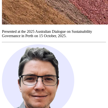
Presented at the 2025 Australian Dialogue on Sustainability
Governance in Perth on 15 October, 2025.​​​​‌ ‍ ​‍​‍‌‍ ‌ ​‍‌‍‍‌‌‍‌ ‌‍‍‌‌‍ ‍​‍​‍​ ‍‍​‍​‍‌ ​ ‌‍​‌‌‍ ‍‌‍‍‌‌ ‌​‌ ‍‌​‍ ‍‌‍‍‌‌‍ ​‍​‍​‍ ​​‍​‍‌‍‍​‌ ​‍‌‍‌‌‌‍‌‍​‍​‍​ ‍‍​‍​‍‌‍‍​‌ ‌​‌ ‌​‌ ​​​ ‍‍​‍ ​‍ ‌‍ ​‌‍ ‌‍​ ‌‍​‌‌‍ ​‌‍‍​‌‍ ‌ ​ ‌ ‌​​ ‍‍​ ​ ​ ​ ​ ​ ​ ​ ​‍ ‌‍‍‌‌‍ ‍‌ ‌​‌‍‌‌‌‍ ‍‌ ‌​​‍ ‌‍‌‌‌‍‌​‌‍‍‌‌ ‌​​‍ ‌‍ ‌‌‍ ‌‍‌​‌‍‌‌​ ‌‌ ​​‌ ​‍‌‍‌‌‌ ​ ‌‍‌‌‌‍ ‍‌ ‌​‌‍​‌‌ ‌​‌‍‍‌‌‍ ‌‍ ‍​ ‍ ‌‍‍‌‌‍‌​​ ‌‌‍‌‌​ ‌‌‌‍‌‍‌‍‌​‌‍​‍‌‍​‌​ ‌‌​ ‍‌​‍ ‌​ ​‍‌‍​‍​ ​​​ ​​​‍ ‌​ ‌​‌‍‌‍​ ‌‍‌‍‌​​‍ ‌‌‍​‌‌‍​‍‌‍​ ​ ​‍​‍ ‌​ ​‍‌‍‌​​ ​‌‌‍​‌​ ​‍​ ​‌​ ​​​ ‌ ​ ‌‍‌‍‌‍‌‍​‌​ ​‍​ ‍ ‌ ‌​‌ ‍‌‌ ​​‌‍‌‌​ ‌‌‍ ‍‌‍‌‌‌ ‌ ‌ ​ ​ ‍ ‌ ​​‌‍​‌‌ ‌​‌‍‍​​ ‌‌‍ ​‌‍ ‌‍​ ‌‍​‌‌ ‌​‌‍‍‌‌‍ ‌‍ ‍‌‌​‍‌‍‌‌‌‍‌‍‌‍‌‌‌ ​‍‌‍‌‌‌‍ ‍‌‍​ ‌‍‌‌​‍‌‌​ ‌‌‌​​‍‌‌ ‌‍‍ ‌‍‌‌‌ ‍‌​‍‌‌​ ​ ‌​‌​​‍‌‌​ ​ ‌​‌​​‍‌‌​ ​‍​ ​‍‌‍​‍‌‍‌‌‌‍‌‌​ ‌​​ ‌‍​ ‍‌‌‍‌​‌‍​‌‌‍‌​‌‍‌‌‌‍​‌‌‍‌​​‍‌‌​ ​‍​ ​‍​‍‌‌​ ‌‌‌​‌​​‍ ‍‌‍​ ‌‍‍​‌‍‍‌‌‍ ​‌‍‌​‌ ​‍‌‍‌‌‌‍ ‍​‍‌‌​ ‌‌‌​​‍‌‌ ‌‍‍ ‌‍‌‌‌ ‍‌​‍‌‌​ ​ ‌​‌​​‍‌‌​ ​ ‌​‌​​‍‌‌​ ​‍​ ​‍‌‍​‍‌‍​ ‌‍‌‍​ ​‍​ ‌ ​ ​‍​ ​ ‌‍‌‍​ ‌ ‌‍​‍​ ​​​ ​​​‍‌‌​ ​‍​ ​‍​‍‌‌​ ‌‌‌​‌​​‍ ‍‌ ‌​‌‍‌‌‌ ‍​‌ ‌​​ ‌‍​‍‌‍​‌‌ ​ ‌‍‌‌‌‌‌‌‌ ​‍‌‍ ​​ ‌‌‍‍​‌ ‌​‌ ‌​‌ ​​​‍‌‌​ ​ ‌​​‌​‍‌‌​ ​‍‌​‌‍​‍‌‌​ ​‍‌​‌‍‌‍ ​‌‍ ‌‍​ ‌‍​‌‌‍ ​‌‍‍​‌‍ ‌ ​ ‌ ‌​​‍‌‌​ ​ ‌​​‌​ ​ ​ ​ ​ ​ ​ ​ ​‍‌‍‌‍‍‌‌‍‌​​ ‌‌‍‌‌​ ‌‌‌‍‌‍‌‍‌​‌‍​‍‌‍​‌​ ‌‌​ ‍‌​‍ ‌​ ​‍‌‍​‍​ ​​​ ​​​‍ ‌​ ‌​‌‍‌‍​ ‌‍‌‍‌​​‍ ‌‌‍​‌‌‍​‍‌‍​ ​ ​‍​‍ ‌​ ​‍‌‍‌​​ ​‌‌‍​‌​ ​‍​ ​‌​ ​​​ ‌ ​ ‌‍‌‍‌‍‌‍​‌​ ​‍​‍‌‍‌ ‌​‌ ‍‌‌ ​​‌‍‌‌​ ‌‌‍ ‍‌‍‌‌‌ ‌ ‌ ​ ​‍‌‍‌ ​​‌‍​‌‌ ‌​‌‍‍​​ ‌‌‍ ​‌‍ ‌‍​ ‌‍​‌‌ ‌​‌‍‍‌‌‍ ‌‍ ‍‌‌​‍‌‍‌‌‌‍‌‍‌‍‌‌‌ ​‍‌‍‌‌‌‍ ‍‌‍​ ‌‍‌‌​‍‌‌​ ‌‌‌​​‍‌‌ ‌‍‍ ‌‍‌‌‌ ‍‌​‍‌‌​ ​ ‌​‌​​‍‌‌​ ​ ‌​‌​​‍‌‌​ ​‍​ ​‍‌‍​‍‌‍‌‌‌‍‌‌​ ‌​​ ‌‍​ ‍‌‌‍‌​‌‍​‌‌‍‌​‌‍‌‌‌‍​‌‌‍‌​​‍‌‌​ ​‍​ ​‍​‍‌‌​ ‌‌‌​‌​​‍ ‍‌‍​ ‌‍‍​‌‍‍‌‌‍ ​‌‍‌​‌ ​‍‌‍‌‌‌‍ ‍​‍‌‌​ ‌‌‌​​‍‌‌ ‌‍‍ ‌‍‌‌‌ ‍‌​‍‌‌​ ​ ‌​‌​​‍‌‌​ ​ ‌​‌​​‍‌‌​ ​‍​ ​‍‌‍​‍‌‍​ ‌‍‌‍​ ​‍​ ‌ ​ ​‍​ ​ ‌‍‌‍​ ‌ ‌‍​‍​ ​​​ ​​​‍‌‌​ ​‍​ ​‍​‍‌‌​ ‌‌‌​‌​​‍ ‍‌ ‌​‌‍‌‌‌ ‍​‌ ‌​​‍‌‍‌ ​​‌‍‌‌‌ ​‍‌ ​ ‌ ​​‌‍‌‌‌‍​ ‌ ‌​‌‍‍‌‌ ‌‍‌‍‌‌​ ‌‌ ​​‌ ‌‌‌‍​‍‌‍ ​‌‍‍‌‌ ​ ‌‍‍​‌‍‌‌‌‍‌​​‍​‍‌ ‌