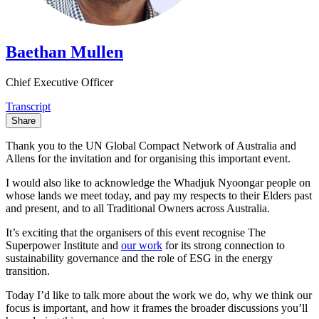
Baethan Mullen​​​​‌ ‍ ​‍​‍‌‍ ‌ ​‍‌‍‍‌‌‍‌ ‌‍‍‌‌‍ ‍​‍​‍​ ‍‍​‍​‍‌ ​ ‌‍​‌‌‍ ‍‌‍‍‌‌ ‌​‌ ‍‌​‍ ‍‌‍‍‌‌‍ ​‍​‍​‍ ​​‍​‍‌‍‍​‌ ​‍‌‍‌‌‌‍‌‍​‍​‍​ ‍‍​‍​‍‌‍‍​‌ ‌​‌ ‌​‌ ​​​ ‍‍​‍ ​‍ ‌‍ ​‌‍ ‌‍​ ‌‍​‌‌‍ ​‌‍‍​‌‍ ‌ ​ ‌ ‌​​ ‍‍​ ​ ​ ​ ​ ​ ​ ​ ​‍ ‌‍‍‌‌‍ ‍‌ ‌​‌‍‌‌‌‍ ‍‌ ‌​​‍ ‌‍‌‌‌‍‌​‌‍‍‌‌ ‌​​‍ ‌‍ ‌‌‍ ‌‍‌​‌‍‌‌​ ‌‌ ​​‌ ​‍‌‍‌‌‌ ​ ‌‍‌‌‌‍ ‍‌ ‌​‌‍​‌‌ ‌​‌‍‍‌‌‍ ‌‍ ‍​ ‍ ‌‍‍‌‌‍‌​​ ‌​ ​‍‌‍​‍​ ‌​​ ​‌​ ​‍‌‍​‍‌‍​‌‌‍​‌​‍ ‌​ ‍​​ ​​​ ‍‌​ ​‍​‍ ‌​ ‌​‌‍​‍​ ‍​​ ‌ ​‍ ‌‌‍​‍‌‍‌​‌‍‌‌​ ‌‌​‍ ‌​ ​ ‌‍‌​‌‍​‌​ ‌​​ ‌‌​ ​‍​ ‍​​ ‍‌​ ‍‌​ ​ ​ ​ ​ ‍‌​ ‍ ‌ ‌​‌ ‍‌‌ ​​‌‍‌‌​ ‌‌‍​‌‌ ‌‌‌ ‌​‌‍‍​‌‍ ‌ ​‍​ ‍ ‌ ​​‌‍​‌‌ ‌​‌‍‍​​ ‌‌‍ ‍‌‍​‌‌‍ ‌‌‍‌‌​ ‌‍​‍‌‍​‌‌ ​ ‌‍‌‌‌‌‌‌‌ ​‍‌‍ ​​ ‌‌‍‍​‌ ‌​‌ ‌​‌ ​​​‍‌‌​ ​ ‌​​‌​‍‌‌​ ​‍‌​‌‍​‍‌‌​ ​‍‌​‌‍‌‍ ​‌‍ ‌‍​ ‌‍​‌‌‍ ​‌‍‍​‌‍ ‌ ​ ‌ ‌​​‍‌‌​ ​ ‌​​‌​ ​ ​ ​ ​ ​ ​ ​ ​‍‌‍‌‍‍‌‌‍‌​​ ‌​ ​‍‌‍​‍​ ‌​​ ​‌​ ​‍‌‍​‍‌‍​‌‌‍​‌​‍ ‌​ ‍​​ ​​​ ‍‌​ ​‍​‍ ‌​ ‌​‌‍​‍​ ‍​​ ‌ ​‍ ‌‌‍​‍‌‍‌​‌‍‌‌​ ‌‌​‍ ‌​ ​ ‌‍‌​‌‍​‌​ ‌​​ ‌‌​ ​‍​ ‍​​ ‍‌​ ‍‌​ ​ ​ ​ ​ ‍‌​‍‌‍‌ ‌​‌ ‍‌‌ ​​‌‍‌‌​ ‌‌‍​‌‌ ‌‌‌ ‌​‌‍‍​‌‍ ‌ ​‍​‍‌‍‌ ​​‌‍​‌‌ ‌​‌‍‍​​ ‌‌‍ ‍‌‍​‌‌‍ ‌‌‍‌‌​‍‌‍‌ ​​‌‍‌‌‌ ​‍‌ ​ ‌ ​​‌‍‌‌‌‍​ ‌ ‌​‌‍‍‌‌ ‌‍‌‍‌‌​ ‌‌ ​​‌ ‌‌‌‍​‍‌‍ ​‌‍‍‌‌ ​ ‌‍‍​‌‍‌‌‌‍‌​​‍​‍‌ ‌
Chief Executive Officer​​​​‌ ‍ ​‍​‍‌‍ ‌ ​‍‌‍‍‌‌‍‌ ‌‍‍‌‌‍ ‍​‍​‍​ ‍‍​‍​‍‌ ​ ‌‍​‌‌‍ ‍‌‍‍‌‌ ‌​‌ ‍‌​‍ ‍‌‍‍‌‌‍ ​‍​‍​‍ ​​‍​‍‌‍‍​‌ ​‍‌‍‌‌‌‍‌‍​‍​‍​ ‍‍​‍​‍‌‍‍​‌ ‌​‌ ‌​‌ ​​​ ‍‍​‍ ​‍ ‌‍ ​‌‍ ‌‍​ ‌‍​‌‌‍ ​‌‍‍​‌‍ ‌ ​ ‌ ‌​​ ‍‍​ ​ ​ ​ ​ ​ ​ ​ ​‍ ‌‍‍‌‌‍ ‍‌ ‌​‌‍‌‌‌‍ ‍‌ ‌​​‍ ‌‍‌‌‌‍‌​‌‍‍‌‌ ‌​​‍ ‌‍ ‌‌‍ ‌‍‌​‌‍‌‌​ ‌‌ ​​‌ ​‍‌‍‌‌‌ ​ ‌‍‌‌‌‍ ‍‌ ‌​‌‍​‌‌ ‌​‌‍‍‌‌‍ ‌‍ ‍​ ‍ ‌‍‍‌‌‍‌​​ ‌​ ​‍‌‍​‍​ ‌​​ ​‌​ ​‍‌‍​‍‌‍​‌‌‍​‌​‍ ‌​ ‍​​ ​​​ ‍‌​ ​‍​‍ ‌​ ‌​‌‍​‍​ ‍​​ ‌ ​‍ ‌‌‍​‍‌‍‌​‌‍‌‌​ ‌‌​‍ ‌​ ​ ‌‍‌​‌‍​‌​ ‌​​ ‌‌​ ​‍​ ‍​​ ‍‌​ ‍‌​ ​ ​ ​ ​ ‍‌​ ‍ ‌ ‌​‌ ‍‌‌ ​​‌‍‌‌​ ‌‌‍​‌‌ ‌‌‌ ‌​‌‍‍​‌‍ ‌ ​‍​ ‍ ‌ ​​‌‍​‌‌ ‌​‌‍‍​​ ‌‌ ‌​‌‍‍‌‌ ‌​‌‍ ​‌‍‌‌​ ‌‍​‍‌‍​‌‌ ​ ‌‍‌‌‌‌‌‌‌ ​‍‌‍ ​​ ‌‌‍‍​‌ ‌​‌ ‌​‌ ​​​‍‌‌​ ​ ‌​​‌​‍‌‌​ ​‍‌​‌‍​‍‌‌​ ​‍‌​‌‍‌‍ ​‌‍ ‌‍​ ‌‍​‌‌‍ ​‌‍‍​‌‍ ‌ ​ ‌ ‌​​‍‌‌​ ​ ‌​​‌​ ​ ​ ​ ​ ​ ​ ​ ​‍‌‍‌‍‍‌‌‍‌​​ ‌​ ​‍‌‍​‍​ ‌​​ ​‌​ ​‍‌‍​‍‌‍​‌‌‍​‌​‍ ‌​ ‍​​ ​​​ ‍‌​ ​‍​‍ ‌​ ‌​‌‍​‍​ ‍​​ ‌ ​‍ ‌‌‍​‍‌‍‌​‌‍‌‌​ ‌‌​‍ ‌​ ​ ‌‍‌​‌‍​‌​ ‌​​ ‌‌​ ​‍​ ‍​​ ‍‌​ ‍‌​ ​ ​ ​ ​ ‍‌​‍‌‍‌ ‌​‌ ‍‌‌ ​​‌‍‌‌​ ‌‌‍​‌‌ ‌‌‌ ‌​‌‍‍​‌‍ ‌ ​‍​‍‌‍‌ ​​‌‍​‌‌ ‌​‌‍‍​​ ‌‌ ‌​‌‍‍‌‌ ‌​‌‍ ​‌‍‌‌​‍‌‍‌ ​​‌‍‌‌‌ ​‍‌ ​ ‌ ​​‌‍‌‌‌‍​ ‌ ‌​‌‍‍‌‌ ‌‍‌‍‌‌​ ‌‌ ​​‌ ‌‌‌‍​‍‌‍ ​‌‍‍‌‌ ​ ‌‍‍​‌‍‌‌‌‍‌​​‍​‍‌ ‌
Transcript​​​​‌ ‍ ​‍​‍‌‍ ‌ ​‍‌‍‍‌‌‍‌ ‌‍‍‌‌‍ ‍​‍​‍​ ‍‍​‍​‍‌ ​ ‌‍​‌‌‍ ‍‌‍‍‌‌ ‌​‌ ‍‌​‍ ‍‌‍‍‌‌‍ ​‍​‍​‍ ​​‍​‍‌‍‍​‌ ​‍‌‍‌‌‌‍‌‍​‍​‍​ ‍‍​‍​‍‌‍‍​‌ ‌​‌ ‌​‌ ​​​ ‍‍​‍ ​‍ ‌‍ ​‌‍ ‌‍​ ‌‍​‌‌‍ ​‌‍‍​‌‍ ‌ ​ ‌ ‌​​ ‍‍​ ​ ​ ​ ​ ​ ​ ​ ​‍ ‌‍‍‌‌‍ ‍‌ ‌​‌‍‌‌‌‍ ‍‌ ‌​​‍ ‌‍‌‌‌‍‌​‌‍‍‌‌ ‌​​‍ ‌‍ ‌‌‍ ‌‍‌​‌‍‌‌​ ‌‌ ​​‌ ​‍‌‍‌‌‌ ​ ‌‍‌‌‌‍ ‍‌ ‌​‌‍​‌‌ ‌​‌‍‍‌‌‍ ‌‍ ‍​ ‍ ‌‍‍‌‌‍‌​​ ‌‌‍‌‌​ ‌‌‌‍‌‍‌‍‌​‌‍​‍‌‍​‌​ ‌‌​ ‍‌​‍ ‌​ ​‍‌‍​‍​ ​​​ ​​​‍ ‌​ ‌​‌‍‌‍​ ‌‍‌‍‌​​‍ ‌‌‍​‌‌‍​‍‌‍​ ​ ​‍​‍ ‌​ ​‍‌‍‌​​ ​‌‌‍​‌​ ​‍​ ​‌​ ​​​ ‌ ​ ‌‍‌‍‌‍‌‍​‌​ ​‍​ ‍ ‌ ‌​‌ ‍‌‌ ​​‌‍‌‌​ ‌‌‍ ‍‌‍‌‌‌ ‌ ‌ ​ ​ ‍ ‌ ​​‌‍​‌‌ ‌​‌‍‍​​ ‌‌‍‌​‌‍ ‌ ‌ ‌‍ ‍‌‍ ​‌‍ ‌‍​‌‌‍‌​‌ ​ ‌​​‌‌‍ ‍‌‍‌​‌​ ​‌‍‍‌‌‍ ‍‌‍‍ ‌ ​ ​‍‌‌​ ‌‌‌​​‍‌‌ ‌‍‍ ‌‍‌‌‌ ‍‌​‍‌‌​ ​ ‌​‌​​‍‌‌​ ​ ‌​‌​​‍‌‌​ ​‍​ ​‍​ ​‌​ ‌‍​ ‍​‌‍‌‍​ ​ ‌‍​‍​ ​‍​ ‍​‌‍​‍‌‍​‌​ ​ ‌‍‌‌​‍‌‌​ ​‍​ ​‍​‍‌‌​ ‌‌‌​‌​​‍ ‍‌ ‌​‌‍‍‌‌ ‌​‌‍ ​‌‍‌‌​ ‌‍​‍‌‍​‌‌ ​ ‌‍‌‌‌‌‌‌‌ ​‍‌‍ ​​ ‌‌‍‍​‌ ‌​‌ ‌​‌ ​​​‍‌‌​ ​ ‌​​‌​‍‌‌​ ​‍‌​‌‍​‍‌‌​ ​‍‌​‌‍‌‍ ​‌‍ ‌‍​ ‌‍​‌‌‍ ​‌‍‍​‌‍ ‌ ​ ‌ ‌​​‍‌‌​ ​ ‌​​‌​ ​ ​ ​ ​ ​ ​ ​ ​‍‌‍‌‍‍‌‌‍‌​​ ‌‌‍‌‌​ ‌‌‌‍‌‍‌‍‌​‌‍​‍‌‍​‌​ ‌‌​ ‍‌​‍ ‌​ ​‍‌‍​‍​ ​​​ ​​​‍ ‌​ ‌​‌‍‌‍​ ‌‍‌‍‌​​‍ ‌‌‍​‌‌‍​‍‌‍​ ​ ​‍​‍ ‌​ ​‍‌‍‌​​ ​‌‌‍​‌​ ​‍​ ​‌​ ​​​ ‌ ​ ‌‍‌‍‌‍‌‍​‌​ ​‍​‍‌‍‌ ‌​‌ ‍‌‌ ​​‌‍‌‌​ ‌‌‍ ‍‌‍‌‌‌ ‌ ‌ ​ ​‍‌‍‌ ​​‌‍​‌‌ ‌​‌‍‍​​ ‌‌‍‌​‌‍ ‌ ‌ ‌‍ ‍‌‍ ​‌‍ ‌‍​‌‌‍‌​‌ ​ ‌​​‌‌‍ ‍‌‍‌​‌​ ​‌‍‍‌‌‍ ‍‌‍‍ ‌ ​ ​‍‌‌​ ‌‌‌​​‍‌‌ ‌‍‍ ‌‍‌‌‌ ‍‌​‍‌‌​ ​ ‌​‌​​‍‌‌​ ​ ‌​‌​​‍‌‌​ ​‍​ ​‍​ ​‌​ ‌‍​ ‍​‌‍‌‍​ ​ ‌‍​‍​ ​‍​ ‍​‌‍​‍‌‍​‌​ ​ ‌‍‌‌​‍‌‌​ ​‍​ ​‍​‍‌‌​ ‌‌‌​‌​​‍ ‍‌ ‌​‌‍‍‌‌ ‌​‌‍ ​‌‍‌‌​‍‌‍‌ ​​‌‍‌‌‌ ​‍‌ ​ ‌ ​​‌‍‌‌‌‍​ ‌ ‌​‌‍‍‌‌ ‌‍‌‍‌‌​ ‌‌ ​​‌ ‌‌‌‍​‍‌‍ ​‌‍‍‌‌ ​ ‌‍‍​‌‍‌‌‌‍‌​​‍​‍‌ ‌
Share
Thank you to the UN Global Compact Network of Australia and
Allens for the invitation and for organising this important event.​​​​‌ ‍ ​‍​‍‌‍ ‌ ​‍‌‍‍‌‌‍‌ ‌‍‍‌‌‍ ‍​‍​‍​ ‍‍​‍​‍‌ ​ ‌‍​‌‌‍ ‍‌‍‍‌‌ ‌​‌ ‍‌​‍ ‍‌‍‍‌‌‍ ​‍​‍​‍ ​​‍​‍‌‍‍​‌ ​‍‌‍‌‌‌‍‌‍​‍​‍​ ‍‍​‍​‍‌‍‍​‌ ‌​‌ ‌​‌ ​​​ ‍‍​‍ ​‍ ‌‍ ​‌‍ ‌‍​ ‌‍​‌‌‍ ​‌‍‍​‌‍ ‌ ​ ‌ ‌​​ ‍‍​ ​ ​ ​ ​ ​ ​ ​ ​‍ ‌‍‍‌‌‍ ‍‌ ‌​‌‍‌‌‌‍ ‍‌ ‌​​‍ ‌‍‌‌‌‍‌​‌‍‍‌‌ ‌​​‍ ‌‍ ‌‌‍ ‌‍‌​‌‍‌‌​ ‌‌ ​​‌ ​‍‌‍‌‌‌ ​ ‌‍‌‌‌‍ ‍‌ ‌​‌‍​‌‌ ‌​‌‍‍‌‌‍ ‌‍ ‍​ ‍ ‌‍‍‌‌‍‌​​ ‌‌‍‌‌​ ‌‌‌‍‌‍‌‍‌​‌‍​‍‌‍​‌​ ‌‌​ ‍‌​‍ ‌​ ​‍‌‍​‍​ ​​​ ​​​‍ ‌​ ‌​‌‍‌‍​ ‌‍‌‍‌​​‍ ‌‌‍​‌‌‍​‍‌‍​ ​ ​‍​‍ ‌​ ​‍‌‍‌​​ ​‌‌‍​‌​ ​‍​ ​‌​ ​​​ ‌ ​ ‌‍‌‍‌‍‌‍​‌​ ​‍​ ‍ ‌ ‌​‌ ‍‌‌ ​​‌‍‌‌​ ‌‌‍ ‍‌‍‌‌‌ ‌ ‌ ​ ​ ‍ ‌ ​​‌‍​‌‌ ‌​‌‍‍​​ ‌‌‍​ ‌‍ ‌‍ ‍‌ ‌​‌‍‌‌‌‍ ‍‌ ‌​​‍‌‌​ ‌‌‌​​‍‌‌ ‌‍‍ ‌‍‌‌‌ ‍‌​‍‌‌​ ​ ‌​‌​​‍‌‌​ ​ ‌​‌​​‍‌‌​ ​‍​ ​‍​ ‍‌‌‍‌‍‌‍​ ​ ‌​‌‍​‍​ ​‍​ ‍​‌‍​‍​ ​‍​ ‌‍‌‍​‍​ ‍‌​‍‌‌​ ​‍​ ​‍​‍‌‌​ ‌‌‌​‌​​‍ ‍‌‍​ ‌‍‍​‌‍‍‌‌‍ ​‌‍‌​‌ ​‍‌‍‌‌‌‍ ‍​‍‌‌​ ‌‌‌​​‍‌‌ ‌‍‍ ‌‍‌‌‌ ‍‌​‍‌‌​ ​ ‌​‌​​‍‌‌​ ​ ‌​‌​​‍‌‌​ ​‍​ ​‍​ ​ ‌‍​ ​ ‍‌​ ‍​‌‍‌‍​ ‍‌‌‍​‍​ ‍​‌‍‌​‌‍‌‌‌‍‌​​ ‌‌​‍‌‌​ ​‍​ ​‍​‍‌‌​ ‌‌‌​‌​​‍ ‍‌ ‌​‌‍‌‌‌ ‍​‌ ‌​​ ‌‍​‍‌‍​‌‌ ​ ‌‍‌‌‌‌‌‌‌ ​‍‌‍ ​​ ‌‌‍‍​‌ ‌​‌ ‌​‌ ​​​‍‌‌​ ​ ‌​​‌​‍‌‌​ ​‍‌​‌‍​‍‌‌​ ​‍‌​‌‍‌‍ ​‌‍ ‌‍​ ‌‍​‌‌‍ ​‌‍‍​‌‍ ‌ ​ ‌ ‌​​‍‌‌​ ​ ‌​​‌​ ​ ​ ​ ​ ​ ​ ​ ​‍‌‍‌‍‍‌‌‍‌​​ ‌‌‍‌‌​ ‌‌‌‍‌‍‌‍‌​‌‍​‍‌‍​‌​ ‌‌​ ‍‌​‍ ‌​ ​‍‌‍​‍​ ​​​ ​​​‍ ‌​ ‌​‌‍‌‍​ ‌‍‌‍‌​​‍ ‌‌‍​‌‌‍​‍‌‍​ ​ ​‍​‍ ‌​ ​‍‌‍‌​​ ​‌‌‍​‌​ ​‍​ ​‌​ ​​​ ‌ ​ ‌‍‌‍‌‍‌‍​‌​ ​‍​‍‌‍‌ ‌​‌ ‍‌‌ ​​‌‍‌‌​ ‌‌‍ ‍‌‍‌‌‌ ‌ ‌ ​ ​‍‌‍‌ ​​‌‍​‌‌ ‌​‌‍‍​​ ‌‌‍​ ‌‍ ‌‍ ‍‌ ‌​‌‍‌‌‌‍ ‍‌ ‌​​‍‌‌​ ‌‌‌​​‍‌‌ ‌‍‍ ‌‍‌‌‌ ‍‌​‍‌‌​ ​ ‌​‌​​‍‌‌​ ​ ‌​‌​​‍‌‌​ ​‍​ ​‍​ ‍‌‌‍‌‍‌‍​ ​ ‌​‌‍​‍​ ​‍​ ‍​‌‍​‍​ ​‍​ ‌‍‌‍​‍​ ‍‌​‍‌‌​ ​‍​ ​‍​‍‌‌​ ‌‌‌​‌​​‍ ‍‌‍​ ‌‍‍​‌‍‍‌‌‍ ​‌‍‌​‌ ​‍‌‍‌‌‌‍ ‍​‍‌‌​ ‌‌‌​​‍‌‌ ‌‍‍ ‌‍‌‌‌ ‍‌​‍‌‌​ ​ ‌​‌​​‍‌‌​ ​ ‌​‌​​‍‌‌​ ​‍​ ​‍​ ​ ‌‍​ ​ ‍‌​ ‍​‌‍‌‍​ ‍‌‌‍​‍​ ‍​‌‍‌​‌‍‌‌‌‍‌​​ ‌‌​‍‌‌​ ​‍​ ​‍​‍‌‌​ ‌‌‌​‌​​‍ ‍‌ ‌​‌‍‌‌‌ ‍​‌ ‌​​‍‌‍‌ ​​‌‍‌‌‌ ​‍‌ ​ ‌ ​​‌‍‌‌‌‍​ ‌ ‌​‌‍‍‌‌ ‌‍‌‍‌‌​ ‌‌ ​​‌ ‌‌‌‍​‍‌‍ ​‌‍‍‌‌ ​ ‌‍‍​‌‍‌‌‌‍‌​​‍​‍‌ ‌
I would also like to acknowledge the Whadjuk Nyoongar people on
whose lands we meet today, and pay my respects to their Elders past
and present, and to all Traditional Owners across Australia.​​​​‌ ‍ ​‍​‍‌‍ ‌ ​‍‌‍‍‌‌‍‌ ‌‍‍‌‌‍ ‍​‍​‍​ ‍‍​‍​‍‌ ​ ‌‍​‌‌‍ ‍‌‍‍‌‌ ‌​‌ ‍‌​‍ ‍‌‍‍‌‌‍ ​‍​‍​‍ ​​‍​‍‌‍‍​‌ ​‍‌‍‌‌‌‍‌‍​‍​‍​ ‍‍​‍​‍‌‍‍​‌ ‌​‌ ‌​‌ ​​​ ‍‍​‍ ​‍ ‌‍ ​‌‍ ‌‍​ ‌‍​‌‌‍ ​‌‍‍​‌‍ ‌ ​ ‌ ‌​​ ‍‍​ ​ ​ ​ ​ ​ ​ ​ ​‍ ‌‍‍‌‌‍ ‍‌ ‌​‌‍‌‌‌‍ ‍‌ ‌​​‍ ‌‍‌‌‌‍‌​‌‍‍‌‌ ‌​​‍ ‌‍ ‌‌‍ ‌‍‌​‌‍‌‌​ ‌‌ ​​‌ ​‍‌‍‌‌‌ ​ ‌‍‌‌‌‍ ‍‌ ‌​‌‍​‌‌ ‌​‌‍‍‌‌‍ ‌‍ ‍​ ‍ ‌‍‍‌‌‍‌​​ ‌‌‍‌‌​ ‌‌‌‍‌‍‌‍‌​‌‍​‍‌‍​‌​ ‌‌​ ‍‌​‍ ‌​ ​‍‌‍​‍​ ​​​ ​​​‍ ‌​ ‌​‌‍‌‍​ ‌‍‌‍‌​​‍ ‌‌‍​‌‌‍​‍‌‍​ ​ ​‍​‍ ‌​ ​‍‌‍‌​​ ​‌‌‍​‌​ ​‍​ ​‌​ ​​​ ‌ ​ ‌‍‌‍‌‍‌‍​‌​ ​‍​ ‍ ‌ ‌​‌ ‍‌‌ ​​‌‍‌‌​ ‌‌‍ ‍‌‍‌‌‌ ‌ ‌ ​ ​ ‍ ‌ ​​‌‍​‌‌ ‌​‌‍‍​​ ‌‌‍​ ‌‍ ‌‍ ‍‌ ‌​‌‍‌‌‌‍ ‍‌ ‌​​‍‌‌​ ‌‌‌​​‍‌‌ ‌‍‍ ‌‍‌‌‌ ‍‌​‍‌‌​ ​ ‌​‌​​‍‌‌​ ​ ‌​‌​​‍‌‌​ ​‍​ ​‍​ ‍​‌‍​‌​ ​‌​ ‌​​ ‌‍​ ‌ ​ ​ ​ ​​​ ‍​‌‍‌‌​ ‌ ‌‍​‍​‍‌‌​ ​‍​ ​‍​‍‌‌​ ‌‌‌​‌​​‍ ‍‌‍​ ‌‍‍​‌‍‍‌‌‍ ​‌‍‌​‌ ​‍‌‍‌‌‌‍ ‍​‍‌‌​ ‌‌‌​​‍‌‌ ‌‍‍ ‌‍‌‌‌ ‍‌​‍‌‌​ ​ ‌​‌​​‍‌‌​ ​ ‌​‌​​‍‌‌​ ​‍​ ​‍​ ‌‍‌‍​ ‌‍‌‌‌‍‌​​ ​ ‌‍​‍​ ​ ​ ‌​​ ‌​​ ​‍​ ​‍‌‍‌‍​‍‌‌​ ​‍​ ​‍​‍‌‌​ ‌‌‌​‌​​‍ ‍‌ ‌​‌‍‌‌‌ ‍​‌ ‌​​ ‌‍​‍‌‍​‌‌ ​ ‌‍‌‌‌‌‌‌‌ ​‍‌‍ ​​ ‌‌‍‍​‌ ‌​‌ ‌​‌ ​​​‍‌‌​ ​ ‌​​‌​‍‌‌​ ​‍‌​‌‍​‍‌‌​ ​‍‌​‌‍‌‍ ​‌‍ ‌‍​ ‌‍​‌‌‍ ​‌‍‍​‌‍ ‌ ​ ‌ ‌​​‍‌‌​ ​ ‌​​‌​ ​ ​ ​ ​ ​ ​ ​ ​‍‌‍‌‍‍‌‌‍‌​​ ‌‌‍‌‌​ ‌‌‌‍‌‍‌‍‌​‌‍​‍‌‍​‌​ ‌‌​ ‍‌​‍ ‌​ ​‍‌‍​‍​ ​​​ ​​​‍ ‌​ ‌​‌‍‌‍​ ‌‍‌‍‌​​‍ ‌‌‍​‌‌‍​‍‌‍​ ​ ​‍​‍ ‌​ ​‍‌‍‌​​ ​‌‌‍​‌​ ​‍​ ​‌​ ​​​ ‌ ​ ‌‍‌‍‌‍‌‍​‌​ ​‍​‍‌‍‌ ‌​‌ ‍‌‌ ​​‌‍‌‌​ ‌‌‍ ‍‌‍‌‌‌ ‌ ‌ ​ ​‍‌‍‌ ​​‌‍​‌‌ ‌​‌‍‍​​ ‌‌‍​ ‌‍ ‌‍ ‍‌ ‌​‌‍‌‌‌‍ ‍‌ ‌​​‍‌‌​ ‌‌‌​​‍‌‌ ‌‍‍ ‌‍‌‌‌ ‍‌​‍‌‌​ ​ ‌​‌​​‍‌‌​ ​ ‌​‌​​‍‌‌​ ​‍​ ​‍​ ‍​‌‍​‌​ ​‌​ ‌​​ ‌‍​ ‌ ​ ​ ​ ​​​ ‍​‌‍‌‌​ ‌ ‌‍​‍​‍‌‌​ ​‍​ ​‍​‍‌‌​ ‌‌‌​‌​​‍ ‍‌‍​ ‌‍‍​‌‍‍‌‌‍ ​‌‍‌​‌ ​‍‌‍‌‌‌‍ ‍​‍‌‌​ ‌‌‌​​‍‌‌ ‌‍‍ ‌‍‌‌‌ ‍‌​‍‌‌​ ​ ‌​‌​​‍‌‌​ ​ ‌​‌​​‍‌‌​ ​‍​ ​‍​ ‌‍‌‍​ ‌‍‌‌‌‍‌​​ ​ ‌‍​‍​ ​ ​ ‌​​ ‌​​ ​‍​ ​‍‌‍‌‍​‍‌‌​ ​‍​ ​‍​‍‌‌​ ‌‌‌​‌​​‍ ‍‌ ‌​‌‍‌‌‌ ‍​‌ ‌​​‍‌‍‌ ​​‌‍‌‌‌ ​‍‌ ​ ‌ ​​‌‍‌‌‌‍​ ‌ ‌​‌‍‍‌‌ ‌‍‌‍‌‌​ ‌‌ ​​‌ ‌‌‌‍​‍‌‍ ​‌‍‍‌‌ ​ ‌‍‍​‌‍‌‌‌‍‌​​‍​‍‌ ‌
It’s exciting that the organisers of this event recognise The
Superpower Institute and ​​​​‌ ‍ ​‍​‍‌‍ ‌ ​‍‌‍‍‌‌‍‌ ‌‍‍‌‌‍ ‍​‍​‍​ ‍‍​‍​‍‌ ​ ‌‍​‌‌‍ ‍‌‍‍‌‌ ‌​‌ ‍‌​‍ ‍‌‍‍‌‌‍ ​‍​‍​‍ ​​‍​‍‌‍‍​‌ ​‍‌‍‌‌‌‍‌‍​‍​‍​ ‍‍​‍​‍‌‍‍​‌ ‌​‌ ‌​‌ ​​​ ‍‍​‍ ​‍ ‌‍ ​‌‍ ‌‍​ ‌‍​‌‌‍ ​‌‍‍​‌‍ ‌ ​ ‌ ‌​​ ‍‍​ ​ ​ ​ ​ ​ ​ ​ ​‍ ‌‍‍‌‌‍ ‍‌ ‌​‌‍‌‌‌‍ ‍‌ ‌​​‍ ‌‍‌‌‌‍‌​‌‍‍‌‌ ‌​​‍ ‌‍ ‌‌‍ ‌‍‌​‌‍‌‌​ ‌‌ ​​‌ ​‍‌‍‌‌‌ ​ ‌‍‌‌‌‍ ‍‌ ‌​‌‍​‌‌ ‌​‌‍‍‌‌‍ ‌‍ ‍​ ‍ ‌‍‍‌‌‍‌​​ ‌‌‍‌‌​ ‌‌‌‍‌‍‌‍‌​‌‍​‍‌‍​‌​ ‌‌​ ‍‌​‍ ‌​ ​‍‌‍​‍​ ​​​ ​​​‍ ‌​ ‌​‌‍‌‍​ ‌‍‌‍‌​​‍ ‌‌‍​‌‌‍​‍‌‍​ ​ ​‍​‍ ‌​ ​‍‌‍‌​​ ​‌‌‍​‌​ ​‍​ ​‌​ ​​​ ‌ ​ ‌‍‌‍‌‍‌‍​‌​ ​‍​ ‍ ‌ ‌​‌ ‍‌‌ ​​‌‍‌‌​ ‌‌‍ ‍‌‍‌‌‌ ‌ ‌ ​ ​ ‍ ‌ ​​‌‍​‌‌ ‌​‌‍‍​​ ‌‌‍​ ‌‍ ‌‍ ‍‌ ‌​‌‍‌‌‌‍ ‍‌ ‌​​‍‌‌​ ‌‌‌​​‍‌‌ ‌‍‍ ‌‍‌‌‌ ‍‌​‍‌‌​ ​ ‌​‌​​‍‌‌​ ​ ‌​‌​​‍‌‌​ ​‍​ ​‍​ ​ ​ ‌‍‌‍​ ‌‍​‍​ ‌‌​ ‌ ‌‍​‍​ ​‌‌‍​‍‌‍‌​​ ​​​ ​ ​‍‌‌​ ​‍​ ​‍​‍‌‌​ ‌‌‌​‌​​‍ ‍‌‍​ ‌‍‍​‌‍‍‌‌‍ ​‌‍‌​‌ ​‍‌‍‌‌‌‍ ‍​‍‌‌​ ‌‌‌​​‍‌‌ ‌‍‍ ‌‍‌‌‌ ‍‌​‍‌‌​ ​ ‌​‌​​‍‌‌​ ​ ‌​‌​​‍‌‌​ ​‍​ ​‍‌‍​ ​ ‌ ​ ​‍​ ‌​‌‍​‌​ ​‌​ ‌ ​ ‌‌​ ​‌​ ‌​‌‍​‌​ ‌ ​‍‌‌​ ​‍​ ​‍​‍‌‌​ ‌‌‌​‌​​‍ ‍‌ ‌​‌‍‌‌‌ ‍​‌ ‌​​ ‌‍​‍‌‍​‌‌ ​ ‌‍‌‌‌‌‌‌‌ ​‍‌‍ ​​ ‌‌‍‍​‌ ‌​‌ ‌​‌ ​​​‍‌‌​ ​ ‌​​‌​‍‌‌​ ​‍‌​‌‍​‍‌‌​ ​‍‌​‌‍‌‍ ​‌‍ ‌‍​ ‌‍​‌‌‍ ​‌‍‍​‌‍ ‌ ​ ‌ ‌​​‍‌‌​ ​ ‌​​‌​ ​ ​ ​ ​ ​ ​ ​ ​‍‌‍‌‍‍‌‌‍‌​​ ‌‌‍‌‌​ ‌‌‌‍‌‍‌‍‌​‌‍​‍‌‍​‌​ ‌‌​ ‍‌​‍ ‌​ ​‍‌‍​‍​ ​​​ ​​​‍ ‌​ ‌​‌‍‌‍​ ‌‍‌‍‌​​‍ ‌‌‍​‌‌‍​‍‌‍​ ​ ​‍​‍ ‌​ ​‍‌‍‌​​ ​‌‌‍​‌​ ​‍​ ​‌​ ​​​ ‌ ​ ‌‍‌‍‌‍‌‍​‌​ ​‍​‍‌‍‌ ‌​‌ ‍‌‌ ​​‌‍‌‌​ ‌‌‍ ‍‌‍‌‌‌ ‌ ‌ ​ ​‍‌‍‌ ​​‌‍​‌‌ ‌​‌‍‍​​ ‌‌‍​ ‌‍ ‌‍ ‍‌ ‌​‌‍‌‌‌‍ ‍‌ ‌​​‍‌‌​ ‌‌‌​​‍‌‌ ‌‍‍ ‌‍‌‌‌ ‍‌​‍‌‌​ ​ ‌​‌​​‍‌‌​ ​ ‌​‌​​‍‌‌​ ​‍​ ​‍​ ​ ​ ‌‍‌‍​ ‌‍​‍​ ‌‌​ ‌ ‌‍​‍​ ​‌‌‍​‍‌‍‌​​ ​​​ ​ ​‍‌‌​ ​‍​ ​‍​‍‌‌​ ‌‌‌​‌​​‍ ‍‌‍​ ‌‍‍​‌‍‍‌‌‍ ​‌‍‌​‌ ​‍‌‍‌‌‌‍ ‍​‍‌‌​ ‌‌‌​​‍‌‌ ‌‍‍ ‌‍‌‌‌ ‍‌​‍‌‌​ ​ ‌​‌​​‍‌‌​ ​ ‌​‌​​‍‌‌​ ​‍​ ​‍‌‍​ ​ ‌ ​ ​‍​ ‌​‌‍​‌​ ​‌​ ‌ ​ ‌‌​ ​‌​ ‌​‌‍​‌​ ‌ ​‍‌‌​ ​‍​ ​‍​‍‌‌​ ‌‌‌​‌​​‍ ‍‌ ‌​‌‍‌‌‌ ‍​‌ ‌​​‍‌‍‌ ​​‌‍‌‌‌ ​‍‌ ​ ‌ ​​‌‍‌‌‌‍​ ‌ ‌​‌‍‍‌‌ ‌‍‌‍‌‌​ ‌‌ ​​‌ ‌‌‌‍​‍‌‍ ​‌‍‍‌‌ ​ ‌‍‍​‌‍‌‌‌‍‌​​‍​‍‌ ‌
our work​​​​‌ ‍ ​‍​‍‌‍ ‌ ​‍‌‍‍‌‌‍‌ ‌‍‍‌‌‍ ‍​‍​‍​ ‍‍​‍​‍‌ ​ ‌‍​‌‌‍ ‍‌‍‍‌‌ ‌​‌ ‍‌​‍ ‍‌‍‍‌‌‍ ​‍​‍​‍ ​​‍​‍‌‍‍​‌ ​‍‌‍‌‌‌‍‌‍​‍​‍​ ‍‍​‍​‍‌‍‍​‌ ‌​‌ ‌​‌ ​​​ ‍‍​‍ ​‍ ‌‍ ​‌‍ ‌‍​ ‌‍​‌‌‍ ​‌‍‍​‌‍ ‌ ​ ‌ ‌​​ ‍‍​ ​ ​ ​ ​ ​ ​ ​ ​‍ ‌‍‍‌‌‍ ‍‌ ‌​‌‍‌‌‌‍ ‍‌ ‌​​‍ ‌‍‌‌‌‍‌​‌‍‍‌‌ ‌​​‍ ‌‍ ‌‌‍ ‌‍‌​‌‍‌‌​ ‌‌ ​​‌ ​‍‌‍‌‌‌ ​ ‌‍‌‌‌‍ ‍‌ ‌​‌‍​‌‌ ‌​‌‍‍‌‌‍ ‌‍ ‍​ ‍ ‌‍‍‌‌‍‌​​ ‌‌‍‌‌​ ‌‌‌‍‌‍‌‍‌​‌‍​‍‌‍​‌​ ‌‌​ ‍‌​‍ ‌​ ​‍‌‍​‍​ ​​​ ​​​‍ ‌​ ‌​‌‍‌‍​ ‌‍‌‍‌​​‍ ‌‌‍​‌‌‍​‍‌‍​ ​ ​‍​‍ ‌​ ​‍‌‍‌​​ ​‌‌‍​‌​ ​‍​ ​‌​ ​​​ ‌ ​ ‌‍‌‍‌‍‌‍​‌​ ​‍​ ‍ ‌ ‌​‌ ‍‌‌ ​​‌‍‌‌​ ‌‌‍ ‍‌‍‌‌‌ ‌ ‌ ​ ​ ‍ ‌ ​​‌‍​‌‌ ‌​‌‍‍​​ ‌‌‍​ ‌‍ ‌‍ ‍‌ ‌​‌‍‌‌‌‍ ‍‌ ‌​​‍‌‌​ ‌‌‌​​‍‌‌ ‌‍‍ ‌‍‌‌‌ ‍‌​‍‌‌​ ​ ‌​‌​​‍‌‌​ ​ ‌​‌​​‍‌‌​ ​‍​ ​‍​ ​ ​ ‌‍‌‍​ ‌‍​‍​ ‌‌​ ‌ ‌‍​‍​ ​‌‌‍​‍‌‍‌​​ ​​​ ​ ​‍‌‌​ ​‍​ ​‍​‍‌‌​ ‌‌‌​‌​​‍ ‍‌‍​ ‌‍‍​‌‍‍‌‌‍ ​‌‍‌​‌ ​‍‌‍‌‌‌‍ ‍​‍‌‌​ ‌‌‌​​‍‌‌ ‌‍‍ ‌‍‌‌‌ ‍‌​‍‌‌​ ​ ‌​‌​​‍‌‌​ ​ ‌​‌​​‍‌‌​ ​‍​ ​‍​ ‍​​ ​ ​ ​‌‌‍​‌‌‍‌‌‌‍‌‍​ ‌‌‌‍​‍‌‍​‍​ ‌ ​ ‌ ​ ​‍​‍‌‌​ ​‍​ ​‍​‍‌‌​ ‌‌‌​‌​​‍ ‍‌ ‌​‌‍‌‌‌ ‍​‌ ‌​​ ‌‍​‍‌‍​‌‌ ​ ‌‍‌‌‌‌‌‌‌ ​‍‌‍ ​​ ‌‌‍‍​‌ ‌​‌ ‌​‌ ​​​‍‌‌​ ​ ‌​​‌​‍‌‌​ ​‍‌​‌‍​‍‌‌​ ​‍‌​‌‍‌‍ ​‌‍ ‌‍​ ‌‍​‌‌‍ ​‌‍‍​‌‍ ‌ ​ ‌ ‌​​‍‌‌​ ​ ‌​​‌​ ​ ​ ​ ​ ​ ​ ​ ​‍‌‍‌‍‍‌‌‍‌​​ ‌‌‍‌‌​ ‌‌‌‍‌‍‌‍‌​‌‍​‍‌‍​‌​ ‌‌​ ‍‌​‍ ‌​ ​‍‌‍​‍​ ​​​ ​​​‍ ‌​ ‌​‌‍‌‍​ ‌‍‌‍‌​​‍ ‌‌‍​‌‌‍​‍‌‍​ ​ ​‍​‍ ‌​ ​‍‌‍‌​​ ​‌‌‍​‌​ ​‍​ ​‌​ ​​​ ‌ ​ ‌‍‌‍‌‍‌‍​‌​ ​‍​‍‌‍‌ ‌​‌ ‍‌‌ ​​‌‍‌‌​ ‌‌‍ ‍‌‍‌‌‌ ‌ ‌ ​ ​‍‌‍‌ ​​‌‍​‌‌ ‌​‌‍‍​​ ‌‌‍​ ‌‍ ‌‍ ‍‌ ‌​‌‍‌‌‌‍ ‍‌ ‌​​‍‌‌​ ‌‌‌​​‍‌‌ ‌‍‍ ‌‍‌‌‌ ‍‌​‍‌‌​ ​ ‌​‌​​‍‌‌​ ​ ‌​‌​​‍‌‌​ ​‍​ ​‍​ ​ ​ ‌‍‌‍​ ‌‍​‍​ ‌‌​ ‌ ‌‍​‍​ ​‌‌‍​‍‌‍‌​​ ​​​ ​ ​‍‌‌​ ​‍​ ​‍​‍‌‌​ ‌‌‌​‌​​‍ ‍‌‍​ ‌‍‍​‌‍‍‌‌‍ ​‌‍‌​‌ ​‍‌‍‌‌‌‍ ‍​‍‌‌​ ‌‌‌​​‍‌‌ ‌‍‍ ‌‍‌‌‌ ‍‌​‍‌‌​ ​ ‌​‌​​‍‌‌​ ​ ‌​‌​​‍‌‌​ ​‍​ ​‍​ ‍​​ ​ ​ ​‌‌‍​‌‌‍‌‌‌‍‌‍​ ‌‌‌‍​‍‌‍​‍​ ‌ ​ ‌ ​ ​‍​‍‌‌​ ​‍​ ​‍​‍‌‌​ ‌‌‌​‌​​‍ ‍‌ ‌​‌‍‌‌‌ ‍​‌ ‌​​‍‌‍‌ ​​‌‍‌‌‌ ​‍‌ ​ ‌ ​​‌‍‌‌‌‍​ ‌ ‌​‌‍‍‌‌ ‌‍‌‍‌‌​ ‌‌ ​​‌ ‌‌‌‍​‍‌‍ ​‌‍‍‌‌ ​ ‌‍‍​‌‍‌‌‌‍‌​​‍​‍‌ ‌
for its strong connection to
sustainability governance and the role of ESG in the energy
transition.​​​​‌ ‍ ​‍​‍‌‍ ‌ ​‍‌‍‍‌‌‍‌ ‌‍‍‌‌‍ ‍​‍​‍​ ‍‍​‍​‍‌ ​ ‌‍​‌‌‍ ‍‌‍‍‌‌ ‌​‌ ‍‌​‍ ‍‌‍‍‌‌‍ ​‍​‍​‍ ​​‍​‍‌‍‍​‌ ​‍‌‍‌‌‌‍‌‍​‍​‍​ ‍‍​‍​‍‌‍‍​‌ ‌​‌ ‌​‌ ​​​ ‍‍​‍ ​‍ ‌‍ ​‌‍ ‌‍​ ‌‍​‌‌‍ ​‌‍‍​‌‍ ‌ ​ ‌ ‌​​ ‍‍​ ​ ​ ​ ​ ​ ​ ​ ​‍ ‌‍‍‌‌‍ ‍‌ ‌​‌‍‌‌‌‍ ‍‌ ‌​​‍ ‌‍‌‌‌‍‌​‌‍‍‌‌ ‌​​‍ ‌‍ ‌‌‍ ‌‍‌​‌‍‌‌​ ‌‌ ​​‌ ​‍‌‍‌‌‌ ​ ‌‍‌‌‌‍ ‍‌ ‌​‌‍​‌‌ ‌​‌‍‍‌‌‍ ‌‍ ‍​ ‍ ‌‍‍‌‌‍‌​​ ‌‌‍‌‌​ ‌‌‌‍‌‍‌‍‌​‌‍​‍‌‍​‌​ ‌‌​ ‍‌​‍ ‌​ ​‍‌‍​‍​ ​​​ ​​​‍ ‌​ ‌​‌‍‌‍​ ‌‍‌‍‌​​‍ ‌‌‍​‌‌‍​‍‌‍​ ​ ​‍​‍ ‌​ ​‍‌‍‌​​ ​‌‌‍​‌​ ​‍​ ​‌​ ​​​ ‌ ​ ‌‍‌‍‌‍‌‍​‌​ ​‍​ ‍ ‌ ‌​‌ ‍‌‌ ​​‌‍‌‌​ ‌‌‍ ‍‌‍‌‌‌ ‌ ‌ ​ ​ ‍ ‌ ​​‌‍​‌‌ ‌​‌‍‍​​ ‌‌‍​ ‌‍ ‌‍ ‍‌ ‌​‌‍‌‌‌‍ ‍‌ ‌​​‍‌‌​ ‌‌‌​​‍‌‌ ‌‍‍ ‌‍‌‌‌ ‍‌​‍‌‌​ ​ ‌​‌​​‍‌‌​ ​ ‌​‌​​‍‌‌​ ​‍​ ​‍​ ​ ​ ‌‍‌‍​ ‌‍​‍​ ‌‌​ ‌ ‌‍​‍​ ​‌‌‍​‍‌‍‌​​ ​​​ ​ ​‍‌‌​ ​‍​ ​‍​‍‌‌​ ‌‌‌​‌​​‍ ‍‌‍​ ‌‍‍​‌‍‍‌‌‍ ​‌‍‌​‌ ​‍‌‍‌‌‌‍ ‍​‍‌‌​ ‌‌‌​​‍‌‌ ‌‍‍ ‌‍‌‌‌ ‍‌​‍‌‌​ ​ ‌​‌​​‍‌‌​ ​ ‌​‌​​‍‌‌​ ​‍​ ​‍‌‍​‍‌‍‌‍​ ‌‌​ ‍​​ ​​‌‍​ ‌‍‌​​ ​​​ ‌‍​ ‌‌‌‍​‍​ ‍‌​‍‌‌​ ​‍​ ​‍​‍‌‌​ ‌‌‌​‌​​‍ ‍‌ ‌​‌‍‌‌‌ ‍​‌ ‌​​ ‌‍​‍‌‍​‌‌ ​ ‌‍‌‌‌‌‌‌‌ ​‍‌‍ ​​ ‌‌‍‍​‌ ‌​‌ ‌​‌ ​​​‍‌‌​ ​ ‌​​‌​‍‌‌​ ​‍‌​‌‍​‍‌‌​ ​‍‌​‌‍‌‍ ​‌‍ ‌‍​ ‌‍​‌‌‍ ​‌‍‍​‌‍ ‌ ​ ‌ ‌​​‍‌‌​ ​ ‌​​‌​ ​ ​ ​ ​ ​ ​ ​ ​‍‌‍‌‍‍‌‌‍‌​​ ‌‌‍‌‌​ ‌‌‌‍‌‍‌‍‌​‌‍​‍‌‍​‌​ ‌‌​ ‍‌​‍ ‌​ ​‍‌‍​‍​ ​​​ ​​​‍ ‌​ ‌​‌‍‌‍​ ‌‍‌‍‌​​‍ ‌‌‍​‌‌‍​‍‌‍​ ​ ​‍​‍ ‌​ ​‍‌‍‌​​ ​‌‌‍​‌​ ​‍​ ​‌​ ​​​ ‌ ​ ‌‍‌‍‌‍‌‍​‌​ ​‍​‍‌‍‌ ‌​‌ ‍‌‌ ​​‌‍‌‌​ ‌‌‍ ‍‌‍‌‌‌ ‌ ‌ ​ ​‍‌‍‌ ​​‌‍​‌‌ ‌​‌‍‍​​ ‌‌‍​ ‌‍ ‌‍ ‍‌ ‌​‌‍‌‌‌‍ ‍‌ ‌​​‍‌‌​ ‌‌‌​​‍‌‌ ‌‍‍ ‌‍‌‌‌ ‍‌​‍‌‌​ ​ ‌​‌​​‍‌‌​ ​ ‌​‌​​‍‌‌​ ​‍​ ​‍​ ​ ​ ‌‍‌‍​ ‌‍​‍​ ‌‌​ ‌ ‌‍​‍​ ​‌‌‍​‍‌‍‌​​ ​​​ ​ ​‍‌‌​ ​‍​ ​‍​‍‌‌​ ‌‌‌​‌​​‍ ‍‌‍​ ‌‍‍​‌‍‍‌‌‍ ​‌‍‌​‌ ​‍‌‍‌‌‌‍ ‍​‍‌‌​ ‌‌‌​​‍‌‌ ‌‍‍ ‌‍‌‌‌ ‍‌​‍‌‌​ ​ ‌​‌​​‍‌‌​ ​ ‌​‌​​‍‌‌​ ​‍​ ​‍‌‍​‍‌‍‌‍​ ‌‌​ ‍​​ ​​‌‍​ ‌‍‌​​ ​​​ ‌‍​ ‌‌‌‍​‍​ ‍‌​‍‌‌​ ​‍​ ​‍​‍‌‌​ ‌‌‌​‌​​‍ ‍‌ ‌​‌‍‌‌‌ ‍​‌ ‌​​‍‌‍‌ ​​‌‍‌‌‌ ​‍‌ ​ ‌ ​​‌‍‌‌‌‍​ ‌ ‌​‌‍‍‌‌ ‌‍‌‍‌‌​ ‌‌ ​​‌ ‌‌‌‍​‍‌‍ ​‌‍‍‌‌ ​ ‌‍‍​‌‍‌‌‌‍‌​​‍​‍‌ ‌
Today I’d like to talk more about the work we do, why we think our
focus is important, and how it frames the broader discussions you’ll