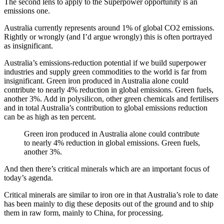
The second lens to apply to the Superpower opportunity is an
emissions one.​​​​‌ ‍ ​‍​‍‌‍ ‌ ​‍‌‍‍‌‌‍‌ ‌‍‍‌‌‍ ‍​‍​‍​ ‍‍​‍​‍‌ ​ ‌‍​‌‌‍ ‍‌‍‍‌‌ ‌​‌ ‍‌​‍ ‍‌‍‍‌‌‍ ​‍​‍​‍ ​​‍​‍‌‍‍​‌ ​‍‌‍‌‌‌‍‌‍​‍​‍​ ‍‍​‍​‍‌‍‍​‌ ‌​‌ ‌​‌ ​​​ ‍‍​‍ ​‍ ‌‍ ​‌‍ ‌‍​ ‌‍​‌‌‍ ​‌‍‍​‌‍ ‌ ​ ‌ ‌​​ ‍‍​ ​ ​ ​ ​ ​ ​ ​ ​‍ ‌‍‍‌‌‍ ‍‌ ‌​‌‍‌‌‌‍ ‍‌ ‌​​‍ ‌‍‌‌‌‍‌​‌‍‍‌‌ ‌​​‍ ‌‍ ‌‌‍ ‌‍‌​‌‍‌‌​ ‌‌ ​​‌ ​‍‌‍‌‌‌ ​ ‌‍‌‌‌‍ ‍‌ ‌​‌‍​‌‌ ‌​‌‍‍‌‌‍ ‌‍ ‍​ ‍ ‌‍‍‌‌‍‌​​ ‌‌‍‌‌​ ‌‌‌‍‌‍‌‍‌​‌‍​‍‌‍​‌​ ‌‌​ ‍‌​‍ ‌​ ​‍‌‍​‍​ ​​​ ​​​‍ ‌​ ‌​‌‍‌‍​ ‌‍‌‍‌​​‍ ‌‌‍​‌‌‍​‍‌‍​ ​ ​‍​‍ ‌​ ​‍‌‍‌​​ ​‌‌‍​‌​ ​‍​ ​‌​ ​​​ ‌ ​ ‌‍‌‍‌‍‌‍​‌​ ​‍​ ‍ ‌ ‌​‌ ‍‌‌ ​​‌‍‌‌​ ‌‌‍ ‍‌‍‌‌‌ ‌ ‌ ​ ​ ‍ ‌ ​​‌‍​‌‌ ‌​‌‍‍​​ ‌‌‍​ ‌‍ ‌‍ ‍‌ ‌​‌‍‌‌‌‍ ‍‌ ‌​​‍‌‌​ ‌‌‌​​‍‌‌ ‌‍‍ ‌‍‌‌‌ ‍‌​‍‌‌​ ​ ‌​‌​​‍‌‌​ ​ ‌​‌​​‍‌‌​ ​‍​ ​‍​ ‌ ​ ​ ‌‍‌‍​ ​ ‌‍‌‌​ ​ ‌‍​‌‌‍​‍‌‍‌‍​ ​ ​ ‌‍​ ​ ​‍‌‌​ ​‍​ ​‍​‍‌‌​ ‌‌‌​‌​​‍ ‍‌‍​ ‌‍‍​‌‍‍‌‌‍ ​‌‍‌​‌ ​‍‌‍‌‌‌‍ ‍​‍‌‌​ ‌‌‌​​‍‌‌ ‌‍‍ ‌‍‌‌‌ ‍‌​‍‌‌​ ​ ‌​‌​​‍‌‌​ ​ ‌​‌​​‍‌‌​ ​‍​ ​‍​ ‌ ​ ​​‌‍​ ‌‍​‍‌‍​‌‌‍​ ​ ​‌‌‍‌‍​ ​‍‌‍‌‌‌‍‌‍​ ‌ ​‍‌‌​ ​‍​ ​‍​‍‌‌​ ‌‌‌​‌​​‍ ‍‌ ‌​‌‍‌‌‌ ‍​‌ ‌​​ ‌‍​‍‌‍​‌‌ ​ ‌‍‌‌‌‌‌‌‌ ​‍‌‍ ​​ ‌‌‍‍​‌ ‌​‌ ‌​‌ ​​​‍‌‌​ ​ ‌​​‌​‍‌‌​ ​‍‌​‌‍​‍‌‌​ ​‍‌​‌‍‌‍ ​‌‍ ‌‍​ ‌‍​‌‌‍ ​‌‍‍​‌‍ ‌ ​ ‌ ‌​​‍‌‌​ ​ ‌​​‌​ ​ ​ ​ ​ ​ ​ ​ ​‍‌‍‌‍‍‌‌‍‌​​ ‌‌‍‌‌​ ‌‌‌‍‌‍‌‍‌​‌‍​‍‌‍​‌​ ‌‌​ ‍‌​‍ ‌​ ​‍‌‍​‍​ ​​​ ​​​‍ ‌​ ‌​‌‍‌‍​ ‌‍‌‍‌​​‍ ‌‌‍​‌‌‍​‍‌‍​ ​ ​‍​‍ ‌​ ​‍‌‍‌​​ ​‌‌‍​‌​ ​‍​ ​‌​ ​​​ ‌ ​ ‌‍‌‍‌‍‌‍​‌​ ​‍​‍‌‍‌ ‌​‌ ‍‌‌ ​​‌‍‌‌​ ‌‌‍ ‍‌‍‌‌‌ ‌ ‌ ​ ​‍‌‍‌ ​​‌‍​‌‌ ‌​‌‍‍​​ ‌‌‍​ ‌‍ ‌‍ ‍‌ ‌​‌‍‌‌‌‍ ‍‌ ‌​​‍‌‌​ ‌‌‌​​‍‌‌ ‌‍‍ ‌‍‌‌‌ ‍‌​‍‌‌​ ​ ‌​‌​​‍‌‌​ ​ ‌​‌​​‍‌‌​ ​‍​ ​‍​ ‌ ​ ​ ‌‍‌‍​ ​ ‌‍‌‌​ ​ ‌‍​‌‌‍​‍‌‍‌‍​ ​ ​ ‌‍​ ​ ​‍‌‌​ ​‍​ ​‍​‍‌‌​ ‌‌‌​‌​​‍ ‍‌‍​ ‌‍‍​‌‍‍‌‌‍ ​‌‍‌​‌ ​‍‌‍‌‌‌‍ ‍​‍‌‌​ ‌‌‌​​‍‌‌ ‌‍‍ ‌‍‌‌‌ ‍‌​‍‌‌​ ​ ‌​‌​​‍‌‌​ ​ ‌​‌​​‍‌‌​ ​‍​ ​‍​ ‌ ​ ​​‌‍​ ‌‍​‍‌‍​‌‌‍​ ​ ​‌‌‍‌‍​ ​‍‌‍‌‌‌‍‌‍​ ‌ ​‍‌‌​ ​‍​ ​‍​‍‌‌​ ‌‌‌​‌​​‍ ‍‌ ‌​‌‍‌‌‌ ‍​‌ ‌​​‍‌‍‌ ​​‌‍‌‌‌ ​‍‌ ​ ‌ ​​‌‍‌‌‌‍​ ‌ ‌​‌‍‍‌‌ ‌‍‌‍‌‌​ ‌‌ ​​‌ ‌‌‌‍​‍‌‍ ​‌‍‍‌‌ ​ ‌‍‍​‌‍‌‌‌‍‌​​‍​‍‌ ‌
Australia currently represents around 1% of global CO2 emissions.
Rightly or wrongly (and I’d argue wrongly) this is often portrayed
as insignificant.​​​​‌ ‍ ​‍​‍‌‍ ‌ ​‍‌‍‍‌‌‍‌ ‌‍‍‌‌‍ ‍​‍​‍​ ‍‍​‍​‍‌ ​ ‌‍​‌‌‍ ‍‌‍‍‌‌ ‌​‌ ‍‌​‍ ‍‌‍‍‌‌‍ ​‍​‍​‍ ​​‍​‍‌‍‍​‌ ​‍‌‍‌‌‌‍‌‍​‍​‍​ ‍‍​‍​‍‌‍‍​‌ ‌​‌ ‌​‌ ​​​ ‍‍​‍ ​‍ ‌‍ ​‌‍ ‌‍​ ‌‍​‌‌‍ ​‌‍‍​‌‍ ‌ ​ ‌ ‌​​ ‍‍​ ​ ​ ​ ​ ​ ​ ​ ​‍ ‌‍‍‌‌‍ ‍‌ ‌​‌‍‌‌‌‍ ‍‌ ‌​​‍ ‌‍‌‌‌‍‌​‌‍‍‌‌ ‌​​‍ ‌‍ ‌‌‍ ‌‍‌​‌‍‌‌​ ‌‌ ​​‌ ​‍‌‍‌‌‌ ​ ‌‍‌‌‌‍ ‍‌ ‌​‌‍​‌‌ ‌​‌‍‍‌‌‍ ‌‍ ‍​ ‍ ‌‍‍‌‌‍‌​​ ‌‌‍‌‌​ ‌‌‌‍‌‍‌‍‌​‌‍​‍‌‍​‌​ ‌‌​ ‍‌​‍ ‌​ ​‍‌‍​‍​ ​​​ ​​​‍ ‌​ ‌​‌‍‌‍​ ‌‍‌‍‌​​‍ ‌‌‍​‌‌‍​‍‌‍​ ​ ​‍​‍ ‌​ ​‍‌‍‌​​ ​‌‌‍​‌​ ​‍​ ​‌​ ​​​ ‌ ​ ‌‍‌‍‌‍‌‍​‌​ ​‍​ ‍ ‌ ‌​‌ ‍‌‌ ​​‌‍‌‌​ ‌‌‍ ‍‌‍‌‌‌ ‌ ‌ ​ ​ ‍ ‌ ​​‌‍​‌‌ ‌​‌‍‍​​ ‌‌‍​ ‌‍ ‌‍ ‍‌ ‌​‌‍‌‌‌‍ ‍‌ ‌​​‍‌‌​ ‌‌‌​​‍‌‌ ‌‍‍ ‌‍‌‌‌ ‍‌​‍‌‌​ ​ ‌​‌​​‍‌‌​ ​ ‌​‌​​‍‌‌​ ​‍​ ​‍​ ‌‍‌‍​‌​ ​ ​ ‍‌​ ‌​‌‍​‌‌‍‌‍​ ‌​‌‍​‌​ ​ ‌‍‌‍​ ‌ ​‍‌‌​ ​‍​ ​‍​‍‌‌​ ‌‌‌​‌​​‍ ‍‌‍​ ‌‍‍​‌‍‍‌‌‍ ​‌‍‌​‌ ​‍‌‍‌‌‌‍ ‍​‍‌‌​ ‌‌‌​​‍‌‌ ‌‍‍ ‌‍‌‌‌ ‍‌​‍‌‌​ ​ ‌​‌​​‍‌‌​ ​ ‌​‌​​‍‌‌​ ​‍​ ​‍​ ‍‌​ ​‍​ ​ ​ ‍​​ ‍‌‌‍‌​‌‍‌‌​ ​​‌‍​‌‌‍​‍​ ​​‌‍​ ​‍‌‌​ ​‍​ ​‍​‍‌‌​ ‌‌‌​‌​​‍ ‍‌ ‌​‌‍‌‌‌ ‍​‌ ‌​​ ‌‍​‍‌‍​‌‌ ​ ‌‍‌‌‌‌‌‌‌ ​‍‌‍ ​​ ‌‌‍‍​‌ ‌​‌ ‌​‌ ​​​‍‌‌​ ​ ‌​​‌​‍‌‌​ ​‍‌​‌‍​‍‌‌​ ​‍‌​‌‍‌‍ ​‌‍ ‌‍​ ‌‍​‌‌‍ ​‌‍‍​‌‍ ‌ ​ ‌ ‌​​‍‌‌​ ​ ‌​​‌​ ​ ​ ​ ​ ​ ​ ​ ​‍‌‍‌‍‍‌‌‍‌​​ ‌‌‍‌‌​ ‌‌‌‍‌‍‌‍‌​‌‍​‍‌‍​‌​ ‌‌​ ‍‌​‍ ‌​ ​‍‌‍​‍​ ​​​ ​​​‍ ‌​ ‌​‌‍‌‍​ ‌‍‌‍‌​​‍ ‌‌‍​‌‌‍​‍‌‍​ ​ ​‍​‍ ‌​ ​‍‌‍‌​​ ​‌‌‍​‌​ ​‍​ ​‌​ ​​​ ‌ ​ ‌‍‌‍‌‍‌‍​‌​ ​‍​‍‌‍‌ ‌​‌ ‍‌‌ ​​‌‍‌‌​ ‌‌‍ ‍‌‍‌‌‌ ‌ ‌ ​ ​‍‌‍‌ ​​‌‍​‌‌ ‌​‌‍‍​​ ‌‌‍​ ‌‍ ‌‍ ‍‌ ‌​‌‍‌‌‌‍ ‍‌ ‌​​‍‌‌​ ‌‌‌​​‍‌‌ ‌‍‍ ‌‍‌‌‌ ‍‌​‍‌‌​ ​ ‌​‌​​‍‌‌​ ​ ‌​‌​​‍‌‌​ ​‍​ ​‍​ ‌‍‌‍​‌​ ​ ​ ‍‌​ ‌​‌‍​‌‌‍‌‍​ ‌​‌‍​‌​ ​ ‌‍‌‍​ ‌ ​‍‌‌​ ​‍​ ​‍​‍‌‌​ ‌‌‌​‌​​‍ ‍‌‍​ ‌‍‍​‌‍‍‌‌‍ ​‌‍‌​‌ ​‍‌‍‌‌‌‍ ‍​‍‌‌​ ‌‌‌​​‍‌‌ ‌‍‍ ‌‍‌‌‌ ‍‌​‍‌‌​ ​ ‌​‌​​‍‌‌​ ​ ‌​‌​​‍‌‌​ ​‍​ ​‍​ ‍‌​ ​‍​ ​ ​ ‍​​ ‍‌‌‍‌​‌‍‌‌​ ​​‌‍​‌‌‍​‍​ ​​‌‍​ ​‍‌‌​ ​‍​ ​‍​‍‌‌​ ‌‌‌​‌​​‍ ‍‌ ‌​‌‍‌‌‌ ‍​‌ ‌​​‍‌‍‌ ​​‌‍‌‌‌ ​‍‌ ​ ‌ ​​‌‍‌‌‌‍​ ‌ ‌​‌‍‍‌‌ ‌‍‌‍‌‌​ ‌‌ ​​‌ ‌‌‌‍​‍‌‍ ​‌‍‍‌‌ ​ ‌‍‍​‌‍‌‌‌‍‌​​‍​‍‌ ‌
Australia’s emissions-reduction potential if we build superpower
industries and supply green commodities to the world is far from
insignificant. Green iron produced in Australia alone could
contribute to nearly 4% reduction in global emissions. Green fuels,
another 3%. Add in polysilicon, other green chemicals and fertilisers
and in total Australia’s contribution to global emissions reduction
can be as high as ten percent.​​​​‌ ‍ ​‍​‍‌‍ ‌ ​‍‌‍‍‌‌‍‌ ‌‍‍‌‌‍ ‍​‍​‍​ ‍‍​‍​‍‌ ​ ‌‍​‌‌‍ ‍‌‍‍‌‌ ‌​‌ ‍‌​‍ ‍‌‍‍‌‌‍ ​‍​‍​‍ ​​‍​‍‌‍‍​‌ ​‍‌‍‌‌‌‍‌‍​‍​‍​ ‍‍​‍​‍‌‍‍​‌ ‌​‌ ‌​‌ ​​​ ‍‍​‍ ​‍ ‌‍ ​‌‍ ‌‍​ ‌‍​‌‌‍ ​‌‍‍​‌‍ ‌ ​ ‌ ‌​​ ‍‍​ ​ ​ ​ ​ ​ ​ ​ ​‍ ‌‍‍‌‌‍ ‍‌ ‌​‌‍‌‌‌‍ ‍‌ ‌​​‍ ‌‍‌‌‌‍‌​‌‍‍‌‌ ‌​​‍ ‌‍ ‌‌‍ ‌‍‌​‌‍‌‌​ ‌‌ ​​‌ ​‍‌‍‌‌‌ ​ ‌‍‌‌‌‍ ‍‌ ‌​‌‍​‌‌ ‌​‌‍‍‌‌‍ ‌‍ ‍​ ‍ ‌‍‍‌‌‍‌​​ ‌‌‍‌‌​ ‌‌‌‍‌‍‌‍‌​‌‍​‍‌‍​‌​ ‌‌​ ‍‌​‍ ‌​ ​‍‌‍​‍​ ​​​ ​​​‍ ‌​ ‌​‌‍‌‍​ ‌‍‌‍‌​​‍ ‌‌‍​‌‌‍​‍‌‍​ ​ ​‍​‍ ‌​ ​‍‌‍‌​​ ​‌‌‍​‌​ ​‍​ ​‌​ ​​​ ‌ ​ ‌‍‌‍‌‍‌‍​‌​ ​‍​ ‍ ‌ ‌​‌ ‍‌‌ ​​‌‍‌‌​ ‌‌‍ ‍‌‍‌‌‌ ‌ ‌ ​ ​ ‍ ‌ ​​‌‍​‌‌ ‌​‌‍‍​​ ‌‌‍​ ‌‍ ‌‍ ‍‌ ‌​‌‍‌‌‌‍ ‍‌ ‌​​‍‌‌​ ‌‌‌​​‍‌‌ ‌‍‍ ‌‍‌‌‌ ‍‌​‍‌‌​ ​ ‌​‌​​‍‌‌​ ​ ‌​‌​​‍‌‌​ ​‍​ ​‍​ ​‌‌‍​ ​ ‍‌‌‍​ ‌‍​‌​ ‌‍​ ​‌‌‍‌‌‌‍‌​​ ​‍​ ‌ ‌‍‌‍​‍‌‌​ ​‍​ ​‍​‍‌‌​ ‌‌‌​‌​​‍ ‍‌‍​ ‌‍‍​‌‍‍‌‌‍ ​‌‍‌​‌ ​‍‌‍‌‌‌‍ ‍​‍‌‌​ ‌‌‌​​‍‌‌ ‌‍‍ ‌‍‌‌‌ ‍‌​‍‌‌​ ​ ‌​‌​​‍‌‌​ ​ ‌​‌​​‍‌‌​ ​‍​ ​‍​ ​‍​ ‍‌​ ‌ ​ ‌​‌‍​‌​ ‍‌​ ​‍​ ‌‌​ ​ ‌‍‌​‌‍​ ​ ‌‌​‍‌‌​ ​‍​ ​‍​‍‌‌​ ‌‌‌​‌​​‍ ‍‌ ‌​‌‍‌‌‌ ‍​‌ ‌​​ ‌‍​‍‌‍​‌‌ ​ ‌‍‌‌‌‌‌‌‌ ​‍‌‍ ​​ ‌‌‍‍​‌ ‌​‌ ‌​‌ ​​​‍‌‌​ ​ ‌​​‌​‍‌‌​ ​‍‌​‌‍​‍‌‌​ ​‍‌​‌‍‌‍ ​‌‍ ‌‍​ ‌‍​‌‌‍ ​‌‍‍​‌‍ ‌ ​ ‌ ‌​​‍‌‌​ ​ ‌​​‌​ ​ ​ ​ ​ ​ ​ ​ ​‍‌‍‌‍‍‌‌‍‌​​ ‌‌‍‌‌​ ‌‌‌‍‌‍‌‍‌​‌‍​‍‌‍​‌​ ‌‌​ ‍‌​‍ ‌​ ​‍‌‍​‍​ ​​​ ​​​‍ ‌​ ‌​‌‍‌‍​ ‌‍‌‍‌​​‍ ‌‌‍​‌‌‍​‍‌‍​ ​ ​‍​‍ ‌​ ​‍‌‍‌​​ ​‌‌‍​‌​ ​‍​ ​‌​ ​​​ ‌ ​ ‌‍‌‍‌‍‌‍​‌​ ​‍​‍‌‍‌ ‌​‌ ‍‌‌ ​​‌‍‌‌​ ‌‌‍ ‍‌‍‌‌‌ ‌ ‌ ​ ​‍‌‍‌ ​​‌‍​‌‌ ‌​‌‍‍​​ ‌‌‍​ ‌‍ ‌‍ ‍‌ ‌​‌‍‌‌‌‍ ‍‌ ‌​​‍‌‌​ ‌‌‌​​‍‌‌ ‌‍‍ ‌‍‌‌‌ ‍‌​‍‌‌​ ​ ‌​‌​​‍‌‌​ ​ ‌​‌​​‍‌‌​ ​‍​ ​‍​ ​‌‌‍​ ​ ‍‌‌‍​ ‌‍​‌​ ‌‍​ ​‌‌‍‌‌‌‍‌​​ ​‍​ ‌ ‌‍‌‍​‍‌‌​ ​‍​ ​‍​‍‌‌​ ‌‌‌​‌​​‍ ‍‌‍​ ‌‍‍​‌‍‍‌‌‍ ​‌‍‌​‌ ​‍‌‍‌‌‌‍ ‍​‍‌‌​ ‌‌‌​​‍‌‌ ‌‍‍ ‌‍‌‌‌ ‍‌​‍‌‌​ ​ ‌​‌​​‍‌‌​ ​ ‌​‌​​‍‌‌​ ​‍​ ​‍​ ​‍​ ‍‌​ ‌ ​ ‌​‌‍​‌​ ‍‌​ ​‍​ ‌‌​ ​ ‌‍‌​‌‍​ ​ ‌‌​‍‌‌​ ​‍​ ​‍​‍‌‌​ ‌‌‌​‌​​‍ ‍‌ ‌​‌‍‌‌‌ ‍​‌ ‌​​‍‌‍‌ ​​‌‍‌‌‌ ​‍‌ ​ ‌ ​​‌‍‌‌‌‍​ ‌ ‌​‌‍‍‌‌ ‌‍‌‍‌‌​ ‌‌ ​​‌ ‌‌‌‍​‍‌‍ ​‌‍‍‌‌ ​ ‌‍‍​‌‍‌‌‌‍‌​​‍​‍‌ ‌
Green iron produced in Australia alone could contribute
to nearly 4% reduction in global emissions. Green fuels,
another 3%.​​​​‌ ‍ ​‍​‍‌‍ ‌ ​‍‌‍‍‌‌‍‌ ‌‍‍‌‌‍ ‍​‍​‍​ ‍‍​‍​‍‌ ​ ‌‍​‌‌‍ ‍‌‍‍‌‌ ‌​‌ ‍‌​‍ ‍‌‍‍‌‌‍ ​‍​‍​‍ ​​‍​‍‌‍‍​‌ ​‍‌‍‌‌‌‍‌‍​‍​‍​ ‍‍​‍​‍‌‍‍​‌ ‌​‌ ‌​‌ ​​​ ‍‍​‍ ​‍ ‌‍ ​‌‍ ‌‍​ ‌‍​‌‌‍ ​‌‍‍​‌‍ ‌ ​ ‌ ‌​​ ‍‍​ ​ ​ ​ ​ ​ ​ ​ ​‍ ‌‍‍‌‌‍ ‍‌ ‌​‌‍‌‌‌‍ ‍‌ ‌​​‍ ‌‍‌‌‌‍‌​‌‍‍‌‌ ‌​​‍ ‌‍ ‌‌‍ ‌‍‌​‌‍‌‌​ ‌‌ ​​‌ ​‍‌‍‌‌‌ ​ ‌‍‌‌‌‍ ‍‌ ‌​‌‍​‌‌ ‌​‌‍‍‌‌‍ ‌‍ ‍​ ‍ ‌‍‍‌‌‍‌​​ ‌‌‍‌‌​ ‌‌‌‍‌‍‌‍‌​‌‍​‍‌‍​‌​ ‌‌​ ‍‌​‍ ‌​ ​‍‌‍​‍​ ​​​ ​​​‍ ‌​ ‌​‌‍‌‍​ ‌‍‌‍‌​​‍ ‌‌‍​‌‌‍​‍‌‍​ ​ ​‍​‍ ‌​ ​‍‌‍‌​​ ​‌‌‍​‌​ ​‍​ ​‌​ ​​​ ‌ ​ ‌‍‌‍‌‍‌‍​‌​ ​‍​ ‍ ‌ ‌​‌ ‍‌‌ ​​‌‍‌‌​ ‌‌‍ ‍‌‍‌‌‌ ‌ ‌ ​ ​ ‍ ‌ ​​‌‍​‌‌ ‌​‌‍‍​​ ‌‌‍​ ‌‍ ‌‍ ‍‌ ‌​‌‍‌‌‌‍ ‍‌ ‌​​‍‌‌​ ‌‌‌​​‍‌‌ ‌‍‍ ‌‍‌‌‌ ‍‌​‍‌‌​ ​ ‌​‌​​‍‌‌​ ​ ‌​‌​​‍‌‌​ ​‍​ ​‍‌‍​‍​ ‌​​ ‍​​ ​‍‌‍​ ‌‍​ ​ ​​​ ‌‌​ ‍‌‌‍​ ​ ‍​‌‍​‌​‍‌‌​ ​‍​ ​‍​‍‌‌​ ‌‌‌​‌​​‍ ‍‌ ​‌‌ ‌‌‌‍ ‌ ‌​‌‍‌‌​‍‌‌​ ‌‌‌​​‍‌‌ ‌‍‍ ‌‍‌‌‌ ‍‌​‍‌‌​ ​ ‌​‌​​‍‌‌​ ​ ‌​‌​​‍‌‌​ ​‍​ ​‍​ ​‌‌‍​ ​ ‍‌‌‍​ ‌‍​‌​ ‌‍​ ​‌‌‍‌‌‌‍‌​​ ​‍​ ‌ ‌‍‌‍​‍‌‌​ ​‍​ ​‍​‍‌‌​ ‌‌‌​‌​​‍ ‍‌‍​ ‌‍‍​‌‍‍‌‌‍ ​‌‍‌​‌ ​‍‌‍‌‌‌‍ ‍​‍‌‌​ ‌‌‌​​‍‌‌ ‌‍‍ ‌‍‌‌‌ ‍‌​‍‌‌​ ​ ‌​‌​​‍‌‌​ ​ ‌​‌​​‍‌‌​ ​‍​ ​‍​ ​‍​ ‍‌​ ‌ ​ ‌​‌‍​‌​ ‍‌​ ​‍​ ‌‌​ ​ ‌‍‌​‌‍​ ​ ‌‌​‍‌‌​ ​‍​ ​‍​‍‌‌​ ‌‌‌​‌​​‍ ‍‌ ‌​‌‍‌‌‌ ‍​‌ ‌​​ ‌‍​‍‌‍​‌‌ ​ ‌‍‌‌‌‌‌‌‌ ​‍‌‍ ​​ ‌‌‍‍​‌ ‌​‌ ‌​‌ ​​​‍‌‌​ ​ ‌​​‌​‍‌‌​ ​‍‌​‌‍​‍‌‌​ ​‍‌​‌‍‌‍ ​‌‍ ‌‍​ ‌‍​‌‌‍ ​‌‍‍​‌‍ ‌ ​ ‌ ‌​​‍‌‌​ ​ ‌​​‌​ ​ ​ ​ ​ ​ ​ ​ ​‍‌‍‌‍‍‌‌‍‌​​ ‌‌‍‌‌​ ‌‌‌‍‌‍‌‍‌​‌‍​‍‌‍​‌​ ‌‌​ ‍‌​‍ ‌​ ​‍‌‍​‍​ ​​​ ​​​‍ ‌​ ‌​‌‍‌‍​ ‌‍‌‍‌​​‍ ‌‌‍​‌‌‍​‍‌‍​ ​ ​‍​‍ ‌​ ​‍‌‍‌​​ ​‌‌‍​‌​ ​‍​ ​‌​ ​​​ ‌ ​ ‌‍‌‍‌‍‌‍​‌​ ​‍​‍‌‍‌ ‌​‌ ‍‌‌ ​​‌‍‌‌​ ‌‌‍ ‍‌‍‌‌‌ ‌ ‌ ​ ​‍‌‍‌ ​​‌‍​‌‌ ‌​‌‍‍​​ ‌‌‍​ ‌‍ ‌‍ ‍‌ ‌​‌‍‌‌‌‍ ‍‌ ‌​​‍‌‌​ ‌‌‌​​‍‌‌ ‌‍‍ ‌‍‌‌‌ ‍‌​‍‌‌​ ​ ‌​‌​​‍‌‌​ ​ ‌​‌​​‍‌‌​ ​‍​ ​‍‌‍​‍​ ‌​​ ‍​​ ​‍‌‍​ ‌‍​ ​ ​​​ ‌‌​ ‍‌‌‍​ ​ ‍​‌‍​‌​‍‌‌​ ​‍​ ​‍​‍‌‌​ ‌‌‌​‌​​‍ ‍‌ ​‌‌ ‌‌‌‍ ‌ ‌​‌‍‌‌​‍‌‌​ ‌‌‌​​‍‌‌ ‌‍‍ ‌‍‌‌‌ ‍‌​‍‌‌​ ​ ‌​‌​​‍‌‌​ ​ ‌​‌​​‍‌‌​ ​‍​ ​‍​ ​‌‌‍​ ​ ‍‌‌‍​ ‌‍​‌​ ‌‍​ ​‌‌‍‌‌‌‍‌​​ ​‍​ ‌ ‌‍‌‍​‍‌‌​ ​‍​ ​‍​‍‌‌​ ‌‌‌​‌​​‍ ‍‌‍​ ‌‍‍​‌‍‍‌‌‍ ​‌‍‌​‌ ​‍‌‍‌‌‌‍ ‍​‍‌‌​ ‌‌‌​​‍‌‌ ‌‍‍ ‌‍‌‌‌ ‍‌​‍‌‌​ ​ ‌​‌​​‍‌‌​ ​ ‌​‌​​‍‌‌​ ​‍​ ​‍​ ​‍​ ‍‌​ ‌ ​ ‌​‌‍​‌​ ‍‌​ ​‍​ ‌‌​ ​ ‌‍‌​‌‍​ ​ ‌‌​‍‌‌​ ​‍​ ​‍​‍‌‌​ ‌‌‌​‌​​‍ ‍‌ ‌​‌‍‌‌‌ ‍​‌ ‌​​‍‌‍‌ ​​‌‍‌‌‌ ​‍‌ ​ ‌ ​​‌‍‌‌‌‍​ ‌ ‌​‌‍‍‌‌ ‌‍‌‍‌‌​ ‌‌ ​​‌ ‌‌‌‍​‍‌‍ ​‌‍‍‌‌ ​ ‌‍‍​‌‍‌‌‌‍‌​​‍​‍‌ ‌
And then there’s critical minerals which are an important focus of
today’s agenda.​​​​‌ ‍ ​‍​‍‌‍ ‌ ​‍‌‍‍‌‌‍‌ ‌‍‍‌‌‍ ‍​‍​‍​ ‍‍​‍​‍‌ ​ ‌‍​‌‌‍ ‍‌‍‍‌‌ ‌​‌ ‍‌​‍ ‍‌‍‍‌‌‍ ​‍​‍​‍ ​​‍​‍‌‍‍​‌ ​‍‌‍‌‌‌‍‌‍​‍​‍​ ‍‍​‍​‍‌‍‍​‌ ‌​‌ ‌​‌ ​​​ ‍‍​‍ ​‍ ‌‍ ​‌‍ ‌‍​ ‌‍​‌‌‍ ​‌‍‍​‌‍ ‌ ​ ‌ ‌​​ ‍‍​ ​ ​ ​ ​ ​ ​ ​ ​‍ ‌‍‍‌‌‍ ‍‌ ‌​‌‍‌‌‌‍ ‍‌ ‌​​‍ ‌‍‌‌‌‍‌​‌‍‍‌‌ ‌​​‍ ‌‍ ‌‌‍ ‌‍‌​‌‍‌‌​ ‌‌ ​​‌ ​‍‌‍‌‌‌ ​ ‌‍‌‌‌‍ ‍‌ ‌​‌‍​‌‌ ‌​‌‍‍‌‌‍ ‌‍ ‍​ ‍ ‌‍‍‌‌‍‌​​ ‌‌‍‌‌​ ‌‌‌‍‌‍‌‍‌​‌‍​‍‌‍​‌​ ‌‌​ ‍‌​‍ ‌​ ​‍‌‍​‍​ ​​​ ​​​‍ ‌​ ‌​‌‍‌‍​ ‌‍‌‍‌​​‍ ‌‌‍​‌‌‍​‍‌‍​ ​ ​‍​‍ ‌​ ​‍‌‍‌​​ ​‌‌‍​‌​ ​‍​ ​‌​ ​​​ ‌ ​ ‌‍‌‍‌‍‌‍​‌​ ​‍​ ‍ ‌ ‌​‌ ‍‌‌ ​​‌‍‌‌​ ‌‌‍ ‍‌‍‌‌‌ ‌ ‌ ​ ​ ‍ ‌ ​​‌‍​‌‌ ‌​‌‍‍​​ ‌‌‍​ ‌‍ ‌‍ ‍‌ ‌​‌‍‌‌‌‍ ‍‌ ‌​​‍‌‌​ ‌‌‌​​‍‌‌ ‌‍‍ ‌‍‌‌‌ ‍‌​‍‌‌​ ​ ‌​‌​​‍‌‌​ ​ ‌​‌​​‍‌‌​ ​‍​ ​‍​ ​ ​ ​‍​ ​‍​ ​‍​ ‍​‌‍‌​​ ‌​​ ​‍​ ‍​‌‍‌‌​ ​​​ ‌​​‍‌‌​ ​‍​ ​‍​‍‌‌​ ‌‌‌​‌​​‍ ‍‌‍​ ‌‍‍​‌‍‍‌‌‍ ​‌‍‌​‌ ​‍‌‍‌‌‌‍ ‍​‍‌‌​ ‌‌‌​​‍‌‌ ‌‍‍ ‌‍‌‌‌ ‍‌​‍‌‌​ ​ ‌​‌​​‍‌‌​ ​ ‌​‌​​‍‌‌​ ​‍​ ​‍‌‍‌​‌‍​‍​ ‌‍‌‍​‌‌‍​‌​ ​‍‌‍​‌​ ​ ‌‍​‍​ ‍‌​ ‌‌​ ​‌​‍‌‌​ ​‍​ ​‍​‍‌‌​ ‌‌‌​‌​​‍ ‍‌ ‌​‌‍‌‌‌ ‍​‌ ‌​​ ‌‍​‍‌‍​‌‌ ​ ‌‍‌‌‌‌‌‌‌ ​‍‌‍ ​​ ‌‌‍‍​‌ ‌​‌ ‌​‌ ​​​‍‌‌​ ​ ‌​​‌​‍‌‌​ ​‍‌​‌‍​‍‌‌​ ​‍‌​‌‍‌‍ ​‌‍ ‌‍​ ‌‍​‌‌‍ ​‌‍‍​‌‍ ‌ ​ ‌ ‌​​‍‌‌​ ​ ‌​​‌​ ​ ​ ​ ​ ​ ​ ​ ​‍‌‍‌‍‍‌‌‍‌​​ ‌‌‍‌‌​ ‌‌‌‍‌‍‌‍‌​‌‍​‍‌‍​‌​ ‌‌​ ‍‌​‍ ‌​ ​‍‌‍​‍​ ​​​ ​​​‍ ‌​ ‌​‌‍‌‍​ ‌‍‌‍‌​​‍ ‌‌‍​‌‌‍​‍‌‍​ ​ ​‍​‍ ‌​ ​‍‌‍‌​​ ​‌‌‍​‌​ ​‍​ ​‌​ ​​​ ‌ ​ ‌‍‌‍‌‍‌‍​‌​ ​‍​‍‌‍‌ ‌​‌ ‍‌‌ ​​‌‍‌‌​ ‌‌‍ ‍‌‍‌‌‌ ‌ ‌ ​ ​‍‌‍‌ ​​‌‍​‌‌ ‌​‌‍‍​​ ‌‌‍​ ‌‍ ‌‍ ‍‌ ‌​‌‍‌‌‌‍ ‍‌ ‌​​‍‌‌​ ‌‌‌​​‍‌‌ ‌‍‍ ‌‍‌‌‌ ‍‌​‍‌‌​ ​ ‌​‌​​‍‌‌​ ​ ‌​‌​​‍‌‌​ ​‍​ ​‍​ ​ ​ ​‍​ ​‍​ ​‍​ ‍​‌‍‌​​ ‌​​ ​‍​ ‍​‌‍‌‌​ ​​​ ‌​​‍‌‌​ ​‍​ ​‍​‍‌‌​ ‌‌‌​‌​​‍ ‍‌‍​ ‌‍‍​‌‍‍‌‌‍ ​‌‍‌​‌ ​‍‌‍‌‌‌‍ ‍​‍‌‌​ ‌‌‌​​‍‌‌ ‌‍‍ ‌‍‌‌‌ ‍‌​‍‌‌​ ​ ‌​‌​​‍‌‌​ ​ ‌​‌​​‍‌‌​ ​‍​ ​‍‌‍‌​‌‍​‍​ ‌‍‌‍​‌‌‍​‌​ ​‍‌‍​‌​ ​ ‌‍​‍​ ‍‌​ ‌‌​ ​‌​‍‌‌​ ​‍​ ​‍​‍‌‌​ ‌‌‌​‌​​‍ ‍‌ ‌​‌‍‌‌‌ ‍​‌ ‌​​‍‌‍‌ ​​‌‍‌‌‌ ​‍‌ ​ ‌ ​​‌‍‌‌‌‍​ ‌ ‌​‌‍‍‌‌ ‌‍‌‍‌‌​ ‌‌ ​​‌ ‌‌‌‍​‍‌‍ ​‌‍‍‌‌ ​ ‌‍‍​‌‍‌‌‌‍‌​​‍​‍‌ ‌
Critical minerals are similar to iron ore in that Australia’s role to date
has been mainly to dig these deposits out of the ground and to ship
them in raw form, mainly to China, for processing.​​​​‌ ‍ ​‍​‍‌‍ ‌ ​‍‌‍‍‌‌‍‌ ‌‍‍‌‌‍ ‍​‍​‍​ ‍‍​‍​‍‌ ​ ‌‍​‌‌‍ ‍‌‍‍‌‌ ‌​‌ ‍‌​‍ ‍‌‍‍‌‌‍ ​‍​‍​‍ ​​‍​‍‌‍‍​‌ ​‍‌‍‌‌‌‍‌‍​‍​‍​ ‍‍​‍​‍‌‍‍​‌ ‌​‌ ‌​‌ ​​​ ‍‍​‍ ​‍ ‌‍ ​‌‍ ‌‍​ ‌‍​‌‌‍ ​‌‍‍​‌‍ ‌ ​ ‌ ‌​​ ‍‍​ ​ ​ ​ ​ ​ ​ ​ ​‍ ‌‍‍‌‌‍ ‍‌ ‌​‌‍‌‌‌‍ ‍‌ ‌​​‍ ‌‍‌‌‌‍‌​‌‍‍‌‌ ‌​​‍ ‌‍ ‌‌‍ ‌‍‌​‌‍‌‌​ ‌‌ ​​‌ ​‍‌‍‌‌‌ ​ ‌‍‌‌‌‍ ‍‌ ‌​‌‍​‌‌ ‌​‌‍‍‌‌‍ ‌‍ ‍​ ‍ ‌‍‍‌‌‍‌​​ ‌‌‍‌‌​ ‌‌‌‍‌‍‌‍‌​‌‍​‍‌‍​‌​ ‌‌​ ‍‌​‍ ‌​ ​‍‌‍​‍​ ​​​ ​​​‍ ‌​ ‌​‌‍‌‍​ ‌‍‌‍‌​​‍ ‌‌‍​‌‌‍​‍‌‍​ ​ ​‍​‍ ‌​ ​‍‌‍‌​​ ​‌‌‍​‌​ ​‍​ ​‌​ ​​​ ‌ ​ ‌‍‌‍‌‍‌‍​‌​ ​‍​ ‍ ‌ ‌​‌ ‍‌‌ ​​‌‍‌‌​ ‌‌‍ ‍‌‍‌‌‌ ‌ ‌ ​ ​ ‍ ‌ ​​‌‍​‌‌ ‌​‌‍‍​​ ‌‌‍​ ‌‍ ‌‍ ‍‌ ‌​‌‍‌‌‌‍ ‍‌ ‌​​‍‌‌​ ‌‌‌​​‍‌‌ ‌‍‍ ‌‍‌‌‌ ‍‌​‍‌‌​ ​ ‌​‌​​‍‌‌​ ​ ‌​‌​​‍‌‌​ ​‍​ ​‍‌‍​ ‌‍‌‌​ ​‍‌‍‌‍​ ‍​​ ‍​​ ‌‍‌‍‌​​ ‌‌​ ​ ​ ‍‌​ ​‍​‍‌‌​ ​‍​ ​‍​‍‌‌​ ‌‌‌​‌​​‍ ‍‌‍​ ‌‍‍​‌‍‍‌‌‍ ​‌‍‌​‌ ​‍‌‍‌‌‌‍ ‍​‍‌‌​ ‌‌‌​​‍‌‌ ‌‍‍ ‌‍‌‌‌ ‍‌​‍‌‌​ ​ ‌​‌​​‍‌‌​ ​ ‌​‌​​‍‌‌​ ​‍​ ​‍​ ‌ ‌‍​‍‌‍‌‌‌‍​‍‌‍‌‍​ ‌​​ ​ ​ ​ ‌‍​‍‌‍‌‍​ ‌ ‌‍​‌​‍‌‌​ ​‍​ ​‍​‍‌‌​ ‌‌‌​‌​​‍ ‍‌ ‌​‌‍‌‌‌ ‍​‌ ‌​​ ‌‍​‍‌‍​‌‌ ​ ‌‍‌‌‌‌‌‌‌ ​‍‌‍ ​​ ‌‌‍‍​‌ ‌​‌ ‌​‌ ​​​‍‌‌​ ​ ‌​​‌​‍‌‌​ ​‍‌​‌‍​‍‌‌​ ​‍‌​‌‍‌‍ ​‌‍ ‌‍​ ‌‍​‌‌‍ ​‌‍‍​‌‍ ‌ ​ ‌ ‌​​‍‌‌​ ​ ‌​​‌​ ​ ​ ​ ​ ​ ​ ​ ​‍‌‍‌‍‍‌‌‍‌​​ ‌‌‍‌‌​ ‌‌‌‍‌‍‌‍‌​‌‍​‍‌‍​‌​ ‌‌​ ‍‌​‍ ‌​ ​‍‌‍​‍​ ​​​ ​​​‍ ‌​ ‌​‌‍‌‍​ ‌‍‌‍‌​​‍ ‌‌‍​‌‌‍​‍‌‍​ ​ ​‍​‍ ‌​ ​‍‌‍‌​​ ​‌‌‍​‌​ ​‍​ ​‌​ ​​​ ‌ ​ ‌‍‌‍‌‍‌‍​‌​ ​‍​‍‌‍‌ ‌​‌ ‍‌‌ ​​‌‍‌‌​ ‌‌‍ ‍‌‍‌‌‌ ‌ ‌ ​ ​‍‌‍‌ ​​‌‍​‌‌ ‌​‌‍‍​​ ‌‌‍​ ‌‍ ‌‍ ‍‌ ‌​‌‍‌‌‌‍ ‍‌ ‌​​‍‌‌​ ‌‌‌​​‍‌‌ ‌‍‍ ‌‍‌‌‌ ‍‌​‍‌‌​ ​ ‌​‌​​‍‌‌​ ​ ‌​‌​​‍‌‌​ ​‍​ ​‍‌‍​ ‌‍‌‌​ ​‍‌‍‌‍​ ‍​​ ‍​​ ‌‍‌‍‌​​ ‌‌​ ​ ​ ‍‌​ ​‍​‍‌‌​ ​‍​ ​‍​‍‌‌​ ‌‌‌​‌​​‍ ‍‌‍​ ‌‍‍​‌‍‍‌‌‍ ​‌‍‌​‌ ​‍‌‍‌‌‌‍ ‍​‍‌‌​ ‌‌‌​​‍‌‌ ‌‍‍ ‌‍‌‌‌ ‍‌​‍‌‌​ ​ ‌​‌​​‍‌‌​ ​ ‌​‌​​‍‌‌​ ​‍​ ​‍​ ‌ ‌‍​‍‌‍‌‌‌‍​‍‌‍‌‍​ ‌​​ ​ ​ ​ ‌‍​‍‌‍‌‍​ ‌ ‌‍​‌​‍‌‌​ ​‍​ ​‍​‍‌‌​ ‌‌‌​‌​​‍ ‍‌ ‌​‌‍‌‌‌ ‍​‌ ‌​​‍‌‍‌ ​​‌‍‌‌‌ ​‍‌ ​ ‌ ​​‌‍‌‌‌‍​ ‌ ‌​‌‍‍‌‌ ‌‍‌‍‌‌​ ‌‌ ​​‌ ‌‌‌‍​‍‌‍ ​‌‍‍‌‌ ​ ‌‍‍​‌‍‌‌‌‍‌​​‍​‍‌ ‌