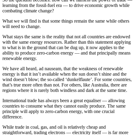
learning from the fossil-fuel era — to drive economic growth while
combating climate change?​​​​‌ ‍ ​‍​‍‌‍ ‌ ​‍‌‍‍‌‌‍‌ ‌‍‍‌‌‍ ‍​‍​‍​ ‍‍​‍​‍‌ ​ ‌‍​‌‌‍ ‍‌‍‍‌‌ ‌​‌ ‍‌​‍ ‍‌‍‍‌‌‍ ​‍​‍​‍ ​​‍​‍‌‍‍​‌ ​‍‌‍‌‌‌‍‌‍​‍​‍​ ‍‍​‍​‍‌‍‍​‌ ‌​‌ ‌​‌ ​​​ ‍‍​‍ ​‍ ‌‍ ​‌‍ ‌‍​ ‌‍​‌‌‍ ​‌‍‍​‌‍ ‌ ​ ‌ ‌​​ ‍‍​ ​ ​ ​ ​ ​ ​ ​ ​‍ ‌‍‍‌‌‍ ‍‌ ‌​‌‍‌‌‌‍ ‍‌ ‌​​‍ ‌‍‌‌‌‍‌​‌‍‍‌‌ ‌​​‍ ‌‍ ‌‌‍ ‌‍‌​‌‍‌‌​ ‌‌ ​​‌ ​‍‌‍‌‌‌ ​ ‌‍‌‌‌‍ ‍‌ ‌​‌‍​‌‌ ‌​‌‍‍‌‌‍ ‌‍ ‍​ ‍ ‌‍‍‌‌‍‌​​ ‌‌‍‌‌​ ‌‌‌‍‌‍‌‍‌​‌‍​‍‌‍​‌​ ‌‌​ ‍‌​‍ ‌​ ​‍‌‍​‍​ ​​​ ​​​‍ ‌​ ‌​‌‍‌‍​ ‌‍‌‍‌​​‍ ‌‌‍​‌‌‍​‍‌‍​ ​ ​‍​‍ ‌​ ​‍‌‍‌​​ ​‌‌‍​‌​ ​‍​ ​‌​ ​​​ ‌ ​ ‌‍‌‍‌‍‌‍​‌​ ​‍​ ‍ ‌ ‌​‌ ‍‌‌ ​​‌‍‌‌​ ‌‌‍ ‍‌‍‌‌‌ ‌ ‌ ​ ​ ‍ ‌ ​​‌‍​‌‌ ‌​‌‍‍​​ ‌‌‍​ ‌‍ ‌‍ ‍‌ ‌​‌‍‌‌‌‍ ‍‌ ‌​​‍‌‌​ ‌‌‌​​‍‌‌ ‌‍‍ ‌‍‌‌‌ ‍‌​‍‌‌​ ​ ‌​‌​​‍‌‌​ ​ ‌​‌​​‍‌‌​ ​‍​ ​‍​ ‍‌​ ​ ‌‍‌‍​ ‍‌​ ​‍​ ​‌​ ‍​‌‍‌‌‌‍‌‌​ ‌‌​ ‌‍​ ​​​‍‌‌​ ​‍​ ​‍​‍‌‌​ ‌‌‌​‌​​‍ ‍‌‍​ ‌‍‍​‌‍‍‌‌‍ ​‌‍‌​‌ ​‍‌‍‌‌‌‍ ‍​‍‌‌​ ‌‌‌​​‍‌‌ ‌‍‍ ‌‍‌‌‌ ‍‌​‍‌‌​ ​ ‌​‌​​‍‌‌​ ​ ‌​‌​​‍‌‌​ ​‍​ ​‍​ ‍‌​ ‌‍​ ‍‌​ ​‌​ ​​​ ‌​​ ​‌​ ‌​​ ​‍​ ‌‍‌‍​‌‌‍‌‍​‍‌‌​ ​‍​ ​‍​‍‌‌​ ‌‌‌​‌​​‍ ‍‌ ‌​‌‍‌‌‌ ‍​‌ ‌​​ ‌‍​‍‌‍​‌‌ ​ ‌‍‌‌‌‌‌‌‌ ​‍‌‍ ​​ ‌‌‍‍​‌ ‌​‌ ‌​‌ ​​​‍‌‌​ ​ ‌​​‌​‍‌‌​ ​‍‌​‌‍​‍‌‌​ ​‍‌​‌‍‌‍ ​‌‍ ‌‍​ ‌‍​‌‌‍ ​‌‍‍​‌‍ ‌ ​ ‌ ‌​​‍‌‌​ ​ ‌​​‌​ ​ ​ ​ ​ ​ ​ ​ ​‍‌‍‌‍‍‌‌‍‌​​ ‌‌‍‌‌​ ‌‌‌‍‌‍‌‍‌​‌‍​‍‌‍​‌​ ‌‌​ ‍‌​‍ ‌​ ​‍‌‍​‍​ ​​​ ​​​‍ ‌​ ‌​‌‍‌‍​ ‌‍‌‍‌​​‍ ‌‌‍​‌‌‍​‍‌‍​ ​ ​‍​‍ ‌​ ​‍‌‍‌​​ ​‌‌‍​‌​ ​‍​ ​‌​ ​​​ ‌ ​ ‌‍‌‍‌‍‌‍​‌​ ​‍​‍‌‍‌ ‌​‌ ‍‌‌ ​​‌‍‌‌​ ‌‌‍ ‍‌‍‌‌‌ ‌ ‌ ​ ​‍‌‍‌ ​​‌‍​‌‌ ‌​‌‍‍​​ ‌‌‍​ ‌‍ ‌‍ ‍‌ ‌​‌‍‌‌‌‍ ‍‌ ‌​​‍‌‌​ ‌‌‌​​‍‌‌ ‌‍‍ ‌‍‌‌‌ ‍‌​‍‌‌​ ​ ‌​‌​​‍‌‌​ ​ ‌​‌​​‍‌‌​ ​‍​ ​‍​ ‍‌​ ​ ‌‍‌‍​ ‍‌​ ​‍​ ​‌​ ‍​‌‍‌‌‌‍‌‌​ ‌‌​ ‌‍​ ​​​‍‌‌​ ​‍​ ​‍​‍‌‌​ ‌‌‌​‌​​‍ ‍‌‍​ ‌‍‍​‌‍‍‌‌‍ ​‌‍‌​‌ ​‍‌‍‌‌‌‍ ‍​‍‌‌​ ‌‌‌​​‍‌‌ ‌‍‍ ‌‍‌‌‌ ‍‌​‍‌‌​ ​ ‌​‌​​‍‌‌​ ​ ‌​‌​​‍‌‌​ ​‍​ ​‍​ ‍‌​ ‌‍​ ‍‌​ ​‌​ ​​​ ‌​​ ​‌​ ‌​​ ​‍​ ‌‍‌‍​‌‌‍‌‍​‍‌‌​ ​‍​ ​‍​‍‌‌​ ‌‌‌​‌​​‍ ‍‌ ‌​‌‍‌‌‌ ‍​‌ ‌​​‍‌‍‌ ​​‌‍‌‌‌ ​‍‌ ​ ‌ ​​‌‍‌‌‌‍​ ‌ ‌​‌‍‍‌‌ ‌‍‌‍‌‌​ ‌‌ ​​‌ ‌‌‌‍​‍‌‍ ​‌‍‍‌‌ ​ ‌‍‍​‌‍‌‌‌‍‌​​‍​‍‌ ‌
What we will find is that some things remain the same while others
will need to change.​​​​‌ ‍ ​‍​‍‌‍ ‌ ​‍‌‍‍‌‌‍‌ ‌‍‍‌‌‍ ‍​‍​‍​ ‍‍​‍​‍‌ ​ ‌‍​‌‌‍ ‍‌‍‍‌‌ ‌​‌ ‍‌​‍ ‍‌‍‍‌‌‍ ​‍​‍​‍ ​​‍​‍‌‍‍​‌ ​‍‌‍‌‌‌‍‌‍​‍​‍​ ‍‍​‍​‍‌‍‍​‌ ‌​‌ ‌​‌ ​​​ ‍‍​‍ ​‍ ‌‍ ​‌‍ ‌‍​ ‌‍​‌‌‍ ​‌‍‍​‌‍ ‌ ​ ‌ ‌​​ ‍‍​ ​ ​ ​ ​ ​ ​ ​ ​‍ ‌‍‍‌‌‍ ‍‌ ‌​‌‍‌‌‌‍ ‍‌ ‌​​‍ ‌‍‌‌‌‍‌​‌‍‍‌‌ ‌​​‍ ‌‍ ‌‌‍ ‌‍‌​‌‍‌‌​ ‌‌ ​​‌ ​‍‌‍‌‌‌ ​ ‌‍‌‌‌‍ ‍‌ ‌​‌‍​‌‌ ‌​‌‍‍‌‌‍ ‌‍ ‍​ ‍ ‌‍‍‌‌‍‌​​ ‌‌‍‌‌​ ‌‌‌‍‌‍‌‍‌​‌‍​‍‌‍​‌​ ‌‌​ ‍‌​‍ ‌​ ​‍‌‍​‍​ ​​​ ​​​‍ ‌​ ‌​‌‍‌‍​ ‌‍‌‍‌​​‍ ‌‌‍​‌‌‍​‍‌‍​ ​ ​‍​‍ ‌​ ​‍‌‍‌​​ ​‌‌‍​‌​ ​‍​ ​‌​ ​​​ ‌ ​ ‌‍‌‍‌‍‌‍​‌​ ​‍​ ‍ ‌ ‌​‌ ‍‌‌ ​​‌‍‌‌​ ‌‌‍ ‍‌‍‌‌‌ ‌ ‌ ​ ​ ‍ ‌ ​​‌‍​‌‌ ‌​‌‍‍​​ ‌‌‍​ ‌‍ ‌‍ ‍‌ ‌​‌‍‌‌‌‍ ‍‌ ‌​​‍‌‌​ ‌‌‌​​‍‌‌ ‌‍‍ ‌‍‌‌‌ ‍‌​‍‌‌​ ​ ‌​‌​​‍‌‌​ ​ ‌​‌​​‍‌‌​ ​‍​ ​‍​ ‌‌​ ‌‍​ ​‍​ ‌ ‌‍​‍‌‍‌​​ ‍‌​ ​‌‌‍‌​‌‍​‍​ ​‍​ ‍​​‍‌‌​ ​‍​ ​‍​‍‌‌​ ‌‌‌​‌​​‍ ‍‌‍​ ‌‍‍​‌‍‍‌‌‍ ​‌‍‌​‌ ​‍‌‍‌‌‌‍ ‍​‍‌‌​ ‌‌‌​​‍‌‌ ‌‍‍ ‌‍‌‌‌ ‍‌​‍‌‌​ ​ ‌​‌​​‍‌‌​ ​ ‌​‌​​‍‌‌​ ​‍​ ​‍​ ​‍‌‍​‌​ ‌‌‌‍‌‍‌‍‌​​ ‌ ​ ‌‍​ ​‌​ ‌‌​ ‌ ​ ​ ‌‍‌‌​‍‌‌​ ​‍​ ​‍​‍‌‌​ ‌‌‌​‌​​‍ ‍‌ ‌​‌‍‌‌‌ ‍​‌ ‌​​ ‌‍​‍‌‍​‌‌ ​ ‌‍‌‌‌‌‌‌‌ ​‍‌‍ ​​ ‌‌‍‍​‌ ‌​‌ ‌​‌ ​​​‍‌‌​ ​ ‌​​‌​‍‌‌​ ​‍‌​‌‍​‍‌‌​ ​‍‌​‌‍‌‍ ​‌‍ ‌‍​ ‌‍​‌‌‍ ​‌‍‍​‌‍ ‌ ​ ‌ ‌​​‍‌‌​ ​ ‌​​‌​ ​ ​ ​ ​ ​ ​ ​ ​‍‌‍‌‍‍‌‌‍‌​​ ‌‌‍‌‌​ ‌‌‌‍‌‍‌‍‌​‌‍​‍‌‍​‌​ ‌‌​ ‍‌​‍ ‌​ ​‍‌‍​‍​ ​​​ ​​​‍ ‌​ ‌​‌‍‌‍​ ‌‍‌‍‌​​‍ ‌‌‍​‌‌‍​‍‌‍​ ​ ​‍​‍ ‌​ ​‍‌‍‌​​ ​‌‌‍​‌​ ​‍​ ​‌​ ​​​ ‌ ​ ‌‍‌‍‌‍‌‍​‌​ ​‍​‍‌‍‌ ‌​‌ ‍‌‌ ​​‌‍‌‌​ ‌‌‍ ‍‌‍‌‌‌ ‌ ‌ ​ ​‍‌‍‌ ​​‌‍​‌‌ ‌​‌‍‍​​ ‌‌‍​ ‌‍ ‌‍ ‍‌ ‌​‌‍‌‌‌‍ ‍‌ ‌​​‍‌‌​ ‌‌‌​​‍‌‌ ‌‍‍ ‌‍‌‌‌ ‍‌​‍‌‌​ ​ ‌​‌​​‍‌‌​ ​ ‌​‌​​‍‌‌​ ​‍​ ​‍​ ‌‌​ ‌‍​ ​‍​ ‌ ‌‍​‍‌‍‌​​ ‍‌​ ​‌‌‍‌​‌‍​‍​ ​‍​ ‍​​‍‌‌​ ​‍​ ​‍​‍‌‌​ ‌‌‌​‌​​‍ ‍‌‍​ ‌‍‍​‌‍‍‌‌‍ ​‌‍‌​‌ ​‍‌‍‌‌‌‍ ‍​‍‌‌​ ‌‌‌​​‍‌‌ ‌‍‍ ‌‍‌‌‌ ‍‌​‍‌‌​ ​ ‌​‌​​‍‌‌​ ​ ‌​‌​​‍‌‌​ ​‍​ ​‍​ ​‍‌‍​‌​ ‌‌‌‍‌‍‌‍‌​​ ‌ ​ ‌‍​ ​‌​ ‌‌​ ‌ ​ ​ ‌‍‌‌​‍‌‌​ ​‍​ ​‍​‍‌‌​ ‌‌‌​‌​​‍ ‍‌ ‌​‌‍‌‌‌ ‍​‌ ‌​​‍‌‍‌ ​​‌‍‌‌‌ ​‍‌ ​ ‌ ​​‌‍‌‌‌‍​ ‌ ‌​‌‍‍‌‌ ‌‍‌‍‌‌​ ‌‌ ​​‌ ‌‌‌‍​‍‌‍ ​‌‍‍‌‌ ​ ‌‍‍​‌‍‌‌‌‍‌​​‍​‍‌ ‌
What stays the same is the reality that not all countries are endowed
with the same energy resources. Rather than this statement applying
to what is in the ground that can be dug up, it now applies to the
ability to produce zero-carbon energy — and that principally means
renewable energy.​​​​‌ ‍ ​‍​‍‌‍ ‌ ​‍‌‍‍‌‌‍‌ ‌‍‍‌‌‍ ‍​‍​‍​ ‍‍​‍​‍‌ ​ ‌‍​‌‌‍ ‍‌‍‍‌‌ ‌​‌ ‍‌​‍ ‍‌‍‍‌‌‍ ​‍​‍​‍ ​​‍​‍‌‍‍​‌ ​‍‌‍‌‌‌‍‌‍​‍​‍​ ‍‍​‍​‍‌‍‍​‌ ‌​‌ ‌​‌ ​​​ ‍‍​‍ ​‍ ‌‍ ​‌‍ ‌‍​ ‌‍​‌‌‍ ​‌‍‍​‌‍ ‌ ​ ‌ ‌​​ ‍‍​ ​ ​ ​ ​ ​ ​ ​ ​‍ ‌‍‍‌‌‍ ‍‌ ‌​‌‍‌‌‌‍ ‍‌ ‌​​‍ ‌‍‌‌‌‍‌​‌‍‍‌‌ ‌​​‍ ‌‍ ‌‌‍ ‌‍‌​‌‍‌‌​ ‌‌ ​​‌ ​‍‌‍‌‌‌ ​ ‌‍‌‌‌‍ ‍‌ ‌​‌‍​‌‌ ‌​‌‍‍‌‌‍ ‌‍ ‍​ ‍ ‌‍‍‌‌‍‌​​ ‌‌‍‌‌​ ‌‌‌‍‌‍‌‍‌​‌‍​‍‌‍​‌​ ‌‌​ ‍‌​‍ ‌​ ​‍‌‍​‍​ ​​​ ​​​‍ ‌​ ‌​‌‍‌‍​ ‌‍‌‍‌​​‍ ‌‌‍​‌‌‍​‍‌‍​ ​ ​‍​‍ ‌​ ​‍‌‍‌​​ ​‌‌‍​‌​ ​‍​ ​‌​ ​​​ ‌ ​ ‌‍‌‍‌‍‌‍​‌​ ​‍​ ‍ ‌ ‌​‌ ‍‌‌ ​​‌‍‌‌​ ‌‌‍ ‍‌‍‌‌‌ ‌ ‌ ​ ​ ‍ ‌ ​​‌‍​‌‌ ‌​‌‍‍​​ ‌‌‍​ ‌‍ ‌‍ ‍‌ ‌​‌‍‌‌‌‍ ‍‌ ‌​​‍‌‌​ ‌‌‌​​‍‌‌ ‌‍‍ ‌‍‌‌‌ ‍‌​‍‌‌​ ​ ‌​‌​​‍‌‌​ ​ ‌​‌​​‍‌‌​ ​‍​ ​‍​ ​‍​ ‌‍​ ​‍‌‍​‌​ ​​‌‍​‍​ ‌‌‌‍‌​​ ‌​​ ​‍‌‍‌‍‌‍‌‍​‍‌‌​ ​‍​ ​‍​‍‌‌​ ‌‌‌​‌​​‍ ‍‌‍​ ‌‍‍​‌‍‍‌‌‍ ​‌‍‌​‌ ​‍‌‍‌‌‌‍ ‍​‍‌‌​ ‌‌‌​​‍‌‌ ‌‍‍ ‌‍‌‌‌ ‍‌​‍‌‌​ ​ ‌​‌​​‍‌‌​ ​ ‌​‌​​‍‌‌​ ​‍​ ​‍‌‍‌‍​ ​ ​ ‍​​ ‍‌​ ‌ ​ ‌ ​ ​ ​ ‌​​ ‌​‌‍​‌‌‍‌‌‌‍‌​​‍‌‌​ ​‍​ ​‍​‍‌‌​ ‌‌‌​‌​​‍ ‍‌ ‌​‌‍‌‌‌ ‍​‌ ‌​​ ‌‍​‍‌‍​‌‌ ​ ‌‍‌‌‌‌‌‌‌ ​‍‌‍ ​​ ‌‌‍‍​‌ ‌​‌ ‌​‌ ​​​‍‌‌​ ​ ‌​​‌​‍‌‌​ ​‍‌​‌‍​‍‌‌​ ​‍‌​‌‍‌‍ ​‌‍ ‌‍​ ‌‍​‌‌‍ ​‌‍‍​‌‍ ‌ ​ ‌ ‌​​‍‌‌​ ​ ‌​​‌​ ​ ​ ​ ​ ​ ​ ​ ​‍‌‍‌‍‍‌‌‍‌​​ ‌‌‍‌‌​ ‌‌‌‍‌‍‌‍‌​‌‍​‍‌‍​‌​ ‌‌​ ‍‌​‍ ‌​ ​‍‌‍​‍​ ​​​ ​​​‍ ‌​ ‌​‌‍‌‍​ ‌‍‌‍‌​​‍ ‌‌‍​‌‌‍​‍‌‍​ ​ ​‍​‍ ‌​ ​‍‌‍‌​​ ​‌‌‍​‌​ ​‍​ ​‌​ ​​​ ‌ ​ ‌‍‌‍‌‍‌‍​‌​ ​‍​‍‌‍‌ ‌​‌ ‍‌‌ ​​‌‍‌‌​ ‌‌‍ ‍‌‍‌‌‌ ‌ ‌ ​ ​‍‌‍‌ ​​‌‍​‌‌ ‌​‌‍‍​​ ‌‌‍​ ‌‍ ‌‍ ‍‌ ‌​‌‍‌‌‌‍ ‍‌ ‌​​‍‌‌​ ‌‌‌​​‍‌‌ ‌‍‍ ‌‍‌‌‌ ‍‌​‍‌‌​ ​ ‌​‌​​‍‌‌​ ​ ‌​‌​​‍‌‌​ ​‍​ ​‍​ ​‍​ ‌‍​ ​‍‌‍​‌​ ​​‌‍​‍​ ‌‌‌‍‌​​ ‌​​ ​‍‌‍‌‍‌‍‌‍​‍‌‌​ ​‍​ ​‍​‍‌‌​ ‌‌‌​‌​​‍ ‍‌‍​ ‌‍‍​‌‍‍‌‌‍ ​‌‍‌​‌ ​‍‌‍‌‌‌‍ ‍​‍‌‌​ ‌‌‌​​‍‌‌ ‌‍‍ ‌‍‌‌‌ ‍‌​‍‌‌​ ​ ‌​‌​​‍‌‌​ ​ ‌​‌​​‍‌‌​ ​‍​ ​‍‌‍‌‍​ ​ ​ ‍​​ ‍‌​ ‌ ​ ‌ ​ ​ ​ ‌​​ ‌​‌‍​‌‌‍‌‌‌‍‌​​‍‌‌​ ​‍​ ​‍​‍‌‌​ ‌‌‌​‌​​‍ ‍‌ ‌​‌‍‌‌‌ ‍​‌ ‌​​‍‌‍‌ ​​‌‍‌‌‌ ​‍‌ ​ ‌ ​​‌‍‌‌‌‍​ ‌ ‌​‌‍‍‌‌ ‌‍‌‍‌‌​ ‌‌ ​​‌ ‌‌‌‍​‍‌‍ ​‌‍‍‌‌ ​ ‌‍‍​‌‍‌‌‌‍‌​​‍​‍‌ ‌
We have all heard, ad nauseam, that the weakness of renewable
energy is that it isn’t available when the sun doesn’t shine and the
wind doesn’t blow; the so-called ‘dunkelflaute’. For some countries,
that’s true more often than not. For others, like Australia, there are
regions where it is rarely both windless and dark at the same time.​​​​‌ ‍ ​‍​‍‌‍ ‌ ​‍‌‍‍‌‌‍‌ ‌‍‍‌‌‍ ‍​‍​‍​ ‍‍​‍​‍‌ ​ ‌‍​‌‌‍ ‍‌‍‍‌‌ ‌​‌ ‍‌​‍ ‍‌‍‍‌‌‍ ​‍​‍​‍ ​​‍​‍‌‍‍​‌ ​‍‌‍‌‌‌‍‌‍​‍​‍​ ‍‍​‍​‍‌‍‍​‌ ‌​‌ ‌​‌ ​​​ ‍‍​‍ ​‍ ‌‍ ​‌‍ ‌‍​ ‌‍​‌‌‍ ​‌‍‍​‌‍ ‌ ​ ‌ ‌​​ ‍‍​ ​ ​ ​ ​ ​ ​ ​ ​‍ ‌‍‍‌‌‍ ‍‌ ‌​‌‍‌‌‌‍ ‍‌ ‌​​‍ ‌‍‌‌‌‍‌​‌‍‍‌‌ ‌​​‍ ‌‍ ‌‌‍ ‌‍‌​‌‍‌‌​ ‌‌ ​​‌ ​‍‌‍‌‌‌ ​ ‌‍‌‌‌‍ ‍‌ ‌​‌‍​‌‌ ‌​‌‍‍‌‌‍ ‌‍ ‍​ ‍ ‌‍‍‌‌‍‌​​ ‌‌‍‌‌​ ‌‌‌‍‌‍‌‍‌​‌‍​‍‌‍​‌​ ‌‌​ ‍‌​‍ ‌​ ​‍‌‍​‍​ ​​​ ​​​‍ ‌​ ‌​‌‍‌‍​ ‌‍‌‍‌​​‍ ‌‌‍​‌‌‍​‍‌‍​ ​ ​‍​‍ ‌​ ​‍‌‍‌​​ ​‌‌‍​‌​ ​‍​ ​‌​ ​​​ ‌ ​ ‌‍‌‍‌‍‌‍​‌​ ​‍​ ‍ ‌ ‌​‌ ‍‌‌ ​​‌‍‌‌​ ‌‌‍ ‍‌‍‌‌‌ ‌ ‌ ​ ​ ‍ ‌ ​​‌‍​‌‌ ‌​‌‍‍​​ ‌‌‍​ ‌‍ ‌‍ ‍‌ ‌​‌‍‌‌‌‍ ‍‌ ‌​​‍‌‌​ ‌‌‌​​‍‌‌ ‌‍‍ ‌‍‌‌‌ ‍‌​‍‌‌​ ​ ‌​‌​​‍‌‌​ ​ ‌​‌​​‍‌‌​ ​‍​ ​‍​ ​​​ ​​‌‍‌​‌‍‌​​ ‌​​ ​‍‌‍‌​​ ​ ​ ‌​​ ​ ‌‍‌‍‌‍​‌​‍‌‌​ ​‍​ ​‍​‍‌‌​ ‌‌‌​‌​​‍ ‍‌‍​ ‌‍‍​‌‍‍‌‌‍ ​‌‍‌​‌ ​‍‌‍‌‌‌‍ ‍​‍‌‌​ ‌‌‌​​‍‌‌ ‌‍‍ ‌‍‌‌‌ ‍‌​‍‌‌​ ​ ‌​‌​​‍‌‌​ ​ ‌​‌​​‍‌‌​ ​‍​ ​‍‌‍​‍​ ​ ​ ​​​ ​​​ ‌​​ ​​​ ​​​ ​ ‌‍​‍​ ​‌‌‍‌‌​ ‍​​‍‌‌​ ​‍​ ​‍​‍‌‌​ ‌‌‌​‌​​‍ ‍‌ ‌​‌‍‌‌‌ ‍​‌ ‌​​ ‌‍​‍‌‍​‌‌ ​ ‌‍‌‌‌‌‌‌‌ ​‍‌‍ ​​ ‌‌‍‍​‌ ‌​‌ ‌​‌ ​​​‍‌‌​ ​ ‌​​‌​‍‌‌​ ​‍‌​‌‍​‍‌‌​ ​‍‌​‌‍‌‍ ​‌‍ ‌‍​ ‌‍​‌‌‍ ​‌‍‍​‌‍ ‌ ​ ‌ ‌​​‍‌‌​ ​ ‌​​‌​ ​ ​ ​ ​ ​ ​ ​ ​‍‌‍‌‍‍‌‌‍‌​​ ‌‌‍‌‌​ ‌‌‌‍‌‍‌‍‌​‌‍​‍‌‍​‌​ ‌‌​ ‍‌​‍ ‌​ ​‍‌‍​‍​ ​​​ ​​​‍ ‌​ ‌​‌‍‌‍​ ‌‍‌‍‌​​‍ ‌‌‍​‌‌‍​‍‌‍​ ​ ​‍​‍ ‌​ ​‍‌‍‌​​ ​‌‌‍​‌​ ​‍​ ​‌​ ​​​ ‌ ​ ‌‍‌‍‌‍‌‍​‌​ ​‍​‍‌‍‌ ‌​‌ ‍‌‌ ​​‌‍‌‌​ ‌‌‍ ‍‌‍‌‌‌ ‌ ‌ ​ ​‍‌‍‌ ​​‌‍​‌‌ ‌​‌‍‍​​ ‌‌‍​ ‌‍ ‌‍ ‍‌ ‌​‌‍‌‌‌‍ ‍‌ ‌​​‍‌‌​ ‌‌‌​​‍‌‌ ‌‍‍ ‌‍‌‌‌ ‍‌​‍‌‌​ ​ ‌​‌​​‍‌‌​ ​ ‌​‌​​‍‌‌​ ​‍​ ​‍​ ​​​ ​​‌‍‌​‌‍‌​​ ‌​​ ​‍‌‍‌​​ ​ ​ ‌​​ ​ ‌‍‌‍‌‍​‌​‍‌‌​ ​‍​ ​‍​‍‌‌​ ‌‌‌​‌​​‍ ‍‌‍​ ‌‍‍​‌‍‍‌‌‍ ​‌‍‌​‌ ​‍‌‍‌‌‌‍ ‍​‍‌‌​ ‌‌‌​​‍‌‌ ‌‍‍ ‌‍‌‌‌ ‍‌​‍‌‌​ ​ ‌​‌​​‍‌‌​ ​ ‌​‌​​‍‌‌​ ​‍​ ​‍‌‍​‍​ ​ ​ ​​​ ​​​ ‌​​ ​​​ ​​​ ​ ‌‍​‍​ ​‌‌‍‌‌​ ‍​​‍‌‌​ ​‍​ ​‍​‍‌‌​ ‌‌‌​‌​​‍ ‍‌ ‌​‌‍‌‌‌ ‍​‌ ‌​​‍‌‍‌ ​​‌‍‌‌‌ ​‍‌ ​ ‌ ​​‌‍‌‌‌‍​ ‌ ‌​‌‍‍‌‌ ‌‍‌‍‌‌​ ‌‌ ​​‌ ‌‌‌‍​‍‌‍ ​‌‍‍‌‌ ​ ‌‍‍​‌‍‌‌‌‍‌​​‍​‍‌ ‌
International trade has always been a great equaliser — allowing
countries to consume what they cannot easily produce. The same
principle will apply to zero-carbon energy, with one crucial
difference.​​​​‌ ‍ ​‍​‍‌‍ ‌ ​‍‌‍‍‌‌‍‌ ‌‍‍‌‌‍ ‍​‍​‍​ ‍‍​‍​‍‌ ​ ‌‍​‌‌‍ ‍‌‍‍‌‌ ‌​‌ ‍‌​‍ ‍‌‍‍‌‌‍ ​‍​‍​‍ ​​‍​‍‌‍‍​‌ ​‍‌‍‌‌‌‍‌‍​‍​‍​ ‍‍​‍​‍‌‍‍​‌ ‌​‌ ‌​‌ ​​​ ‍‍​‍ ​‍ ‌‍ ​‌‍ ‌‍​ ‌‍​‌‌‍ ​‌‍‍​‌‍ ‌ ​ ‌ ‌​​ ‍‍​ ​ ​ ​ ​ ​ ​ ​ ​‍ ‌‍‍‌‌‍ ‍‌ ‌​‌‍‌‌‌‍ ‍‌ ‌​​‍ ‌‍‌‌‌‍‌​‌‍‍‌‌ ‌​​‍ ‌‍ ‌‌‍ ‌‍‌​‌‍‌‌​ ‌‌ ​​‌ ​‍‌‍‌‌‌ ​ ‌‍‌‌‌‍ ‍‌ ‌​‌‍​‌‌ ‌​‌‍‍‌‌‍ ‌‍ ‍​ ‍ ‌‍‍‌‌‍‌​​ ‌‌‍‌‌​ ‌‌‌‍‌‍‌‍‌​‌‍​‍‌‍​‌​ ‌‌​ ‍‌​‍ ‌​ ​‍‌‍​‍​ ​​​ ​​​‍ ‌​ ‌​‌‍‌‍​ ‌‍‌‍‌​​‍ ‌‌‍​‌‌‍​‍‌‍​ ​ ​‍​‍ ‌​ ​‍‌‍‌​​ ​‌‌‍​‌​ ​‍​ ​‌​ ​​​ ‌ ​ ‌‍‌‍‌‍‌‍​‌​ ​‍​ ‍ ‌ ‌​‌ ‍‌‌ ​​‌‍‌‌​ ‌‌‍ ‍‌‍‌‌‌ ‌ ‌ ​ ​ ‍ ‌ ​​‌‍​‌‌ ‌​‌‍‍​​ ‌‌‍​ ‌‍ ‌‍ ‍‌ ‌​‌‍‌‌‌‍ ‍‌ ‌​​‍‌‌​ ‌‌‌​​‍‌‌ ‌‍‍ ‌‍‌‌‌ ‍‌​‍‌‌​ ​ ‌​‌​​‍‌‌​ ​ ‌​‌​​‍‌‌​ ​‍​ ​‍‌‍​ ‌‍‌‌‌‍​‍​ ‍​‌‍‌‍​ ​‍‌‍‌‍​ ‍​​ ‌​‌‍‌​‌‍​‌​ ‌‌​‍‌‌​ ​‍​ ​‍​‍‌‌​ ‌‌‌​‌​​‍ ‍‌‍​ ‌‍‍​‌‍‍‌‌‍ ​‌‍‌​‌ ​‍‌‍‌‌‌‍ ‍​‍‌‌​ ‌‌‌​​‍‌‌ ‌‍‍ ‌‍‌‌‌ ‍‌​‍‌‌​ ​ ‌​‌​​‍‌‌​ ​ ‌​‌​​‍‌‌​ ​‍​ ​‍​ ​​​ ‍‌​ ​‌​ ‍‌​ ​‍‌‍‌‍‌‍‌​‌‍‌‌​ ​ ‌‍‌‌​ ‌‍​ ‌‍​‍‌‌​ ​‍​ ​‍​‍‌‌​ ‌‌‌​‌​​‍ ‍‌ ‌​‌‍‌‌‌ ‍​‌ ‌​​ ‌‍​‍‌‍​‌‌ ​ ‌‍‌‌‌‌‌‌‌ ​‍‌‍ ​​ ‌‌‍‍​‌ ‌​‌ ‌​‌ ​​​‍‌‌​ ​ ‌​​‌​‍‌‌​ ​‍‌​‌‍​‍‌‌​ ​‍‌​‌‍‌‍ ​‌‍ ‌‍​ ‌‍​‌‌‍ ​‌‍‍​‌‍ ‌ ​ ‌ ‌​​‍‌‌​ ​ ‌​​‌​ ​ ​ ​ ​ ​ ​ ​ ​‍‌‍‌‍‍‌‌‍‌​​ ‌‌‍‌‌​ ‌‌‌‍‌‍‌‍‌​‌‍​‍‌‍​‌​ ‌‌​ ‍‌​‍ ‌​ ​‍‌‍​‍​ ​​​ ​​​‍ ‌​ ‌​‌‍‌‍​ ‌‍‌‍‌​​‍ ‌‌‍​‌‌‍​‍‌‍​ ​ ​‍​‍ ‌​ ​‍‌‍‌​​ ​‌‌‍​‌​ ​‍​ ​‌​ ​​​ ‌ ​ ‌‍‌‍‌‍‌‍​‌​ ​‍​‍‌‍‌ ‌​‌ ‍‌‌ ​​‌‍‌‌​ ‌‌‍ ‍‌‍‌‌‌ ‌ ‌ ​ ​‍‌‍‌ ​​‌‍​‌‌ ‌​‌‍‍​​ ‌‌‍​ ‌‍ ‌‍ ‍‌ ‌​‌‍‌‌‌‍ ‍‌ ‌​​‍‌‌​ ‌‌‌​​‍‌‌ ‌‍‍ ‌‍‌‌‌ ‍‌​‍‌‌​ ​ ‌​‌​​‍‌‌​ ​ ‌​‌​​‍‌‌​ ​‍​ ​‍‌‍​ ‌‍‌‌‌‍​‍​ ‍​‌‍‌‍​ ​‍‌‍‌‍​ ‍​​ ‌​‌‍‌​‌‍​‌​ ‌‌​‍‌‌​ ​‍​ ​‍​‍‌‌​ ‌‌‌​‌​​‍ ‍‌‍​ ‌‍‍​‌‍‍‌‌‍ ​‌‍‌​‌ ​‍‌‍‌‌‌‍ ‍​‍‌‌​ ‌‌‌​​‍‌‌ ‌‍‍ ‌‍‌‌‌ ‍‌​‍‌‌​ ​ ‌​‌​​‍‌‌​ ​ ‌​‌​​‍‌‌​ ​‍​ ​‍​ ​​​ ‍‌​ ​‌​ ‍‌​ ​‍‌‍‌‍‌‍‌​‌‍‌‌​ ​ ‌‍‌‌​ ‌‍​ ‌‍​‍‌‌​ ​‍​ ​‍​‍‌‌​ ‌‌‌​‌​​‍ ‍‌ ‌​‌‍‌‌‌ ‍​‌ ‌​​‍‌‍‌ ​​‌‍‌‌‌ ​‍‌ ​ ‌ ​​‌‍‌‌‌‍​ ‌ ‌​‌‍‍‌‌ ‌‍‌‍‌‌​ ‌‌ ​​‌ ‌‌‌‍​‍‌‍ ​‌‍‍‌‌ ​ ‌‍‍​‌‍‌‌‌‍‌​​‍​‍‌ ‌
While trade in coal, gas, and oil is relatively cheap and
straightforward, trading electrons — electricity itself — is far more