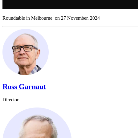
Roundtable in Melbourne, on 27 November, 2024​​​​‌ ‍ ​‍​‍‌‍ ‌ ​‍‌‍‍‌‌‍‌ ‌‍‍‌‌‍ ‍​‍​‍​ ‍‍​‍​‍‌ ​ ‌‍​‌‌‍ ‍‌‍‍‌‌ ‌​‌ ‍‌​‍ ‍‌‍‍‌‌‍ ​‍​‍​‍ ​​‍​‍‌‍‍​‌ ​‍‌‍‌‌‌‍‌‍​‍​‍​ ‍‍​‍​‍‌‍‍​‌ ‌​‌ ‌​‌ ​​​ ‍‍​‍ ​‍ ‌‍ ​‌‍ ‌‍​ ‌‍​‌‌‍ ​‌‍‍​‌‍ ‌ ​ ‌ ‌​​ ‍‍​ ​ ​ ​ ​ ​ ​ ​ ​‍ ‌‍‍‌‌‍ ‍‌ ‌​‌‍‌‌‌‍ ‍‌ ‌​​‍ ‌‍‌‌‌‍‌​‌‍‍‌‌ ‌​​‍ ‌‍ ‌‌‍ ‌‍‌​‌‍‌‌​ ‌‌ ​​‌ ​‍‌‍‌‌‌ ​ ‌‍‌‌‌‍ ‍‌ ‌​‌‍​‌‌ ‌​‌‍‍‌‌‍ ‌‍ ‍​ ‍ ‌‍‍‌‌‍‌​​ ‌‌‍​‍‌‍‌‌‌‍‌​​ ‌​​ ‌‍​ ​‍​ ​ ​ ‌ ​‍ ‌‌‍​ ‌‍​‌​ ​ ​ ‌ ​‍ ‌​ ‌​‌‍​ ​ ‌ ​ ‍​​‍ ‌​ ‍​​ ​ ‌‍‌‌​ ‌‍​‍ ‌‌‍‌‍​ ​‌​ ​‌​ ‌​​ ‍‌‌‍‌‍‌‍​‌‌‍​‍​ ‌ ​ ​‍​ ‌‍‌‍​‌​ ‍ ‌ ‌​‌ ‍‌‌ ​​‌‍‌‌​ ‌‌‍ ‍‌‍‌‌‌ ‌ ‌ ​ ​ ‍ ‌ ​​‌‍​‌‌ ‌​‌‍‍​​ ‌‌‍ ​‌‍ ‌‍​ ‌‍​‌‌ ‌​‌‍‍‌‌‍ ‌‍ ‍‌‌​‍‌‍‌‌‌‍‌‍‌‍‌‌‌ ​‍‌‍‌‌‌‍ ‍‌‍​ ‌‍‌‌​‍‌‌​ ‌‌‌​​‍‌‌ ‌‍‍ ‌‍‌‌‌ ‍‌​‍‌‌​ ​ ‌​‌​​‍‌‌​ ​ ‌​‌​​‍‌‌​ ​‍​ ​‍​ ​​‌‍​ ​ ‌​​ ‍​​ ‍​​ ​‌​ ‌‍​ ‍​‌‍‌​​ ‍‌‌‍‌​​ ​ ​‍‌‌​ ​‍​ ​‍​‍‌‌​ ‌‌‌​‌​​‍ ‍‌‍​ ‌‍‍​‌‍‍‌‌‍ ​‌‍‌​‌ ​‍‌‍‌‌‌‍ ‍​‍‌‌​ ‌‌‌​​‍‌‌ ‌‍‍ ‌‍‌‌‌ ‍‌​‍‌‌​ ​ ‌​‌​​‍‌‌​ ​ ‌​‌​​‍‌‌​ ​‍​ ​‍​ ‌​​ ‌‌​ ‍​​ ​ ‌‍​‍‌‍​‍‌‍​‍‌‍‌‍​ ‌‍​ ​ ‌‍‌‌​ ​‍​‍‌‌​ ​‍​ ​‍​‍‌‌​ ‌‌‌​‌​​‍ ‍‌ ‌​‌‍‌‌‌ ‍​‌ ‌​​ ‌‍​‍‌‍​‌‌ ​ ‌‍‌‌‌‌‌‌‌ ​‍‌‍ ​​ ‌‌‍‍​‌ ‌​‌ ‌​‌ ​​​‍‌‌​ ​ ‌​​‌​‍‌‌​ ​‍‌​‌‍​‍‌‌​ ​‍‌​‌‍‌‍ ​‌‍ ‌‍​ ‌‍​‌‌‍ ​‌‍‍​‌‍ ‌ ​ ‌ ‌​​‍‌‌​ ​ ‌​​‌​ ​ ​ ​ ​ ​ ​ ​ ​‍‌‍‌‍‍‌‌‍‌​​ ‌‌‍​‍‌‍‌‌‌‍‌​​ ‌​​ ‌‍​ ​‍​ ​ ​ ‌ ​‍ ‌‌‍​ ‌‍​‌​ ​ ​ ‌ ​‍ ‌​ ‌​‌‍​ ​ ‌ ​ ‍​​‍ ‌​ ‍​​ ​ ‌‍‌‌​ ‌‍​‍ ‌‌‍‌‍​ ​‌​ ​‌​ ‌​​ ‍‌‌‍‌‍‌‍​‌‌‍​‍​ ‌ ​ ​‍​ ‌‍‌‍​‌​‍‌‍‌ ‌​‌ ‍‌‌ ​​‌‍‌‌​ ‌‌‍ ‍‌‍‌‌‌ ‌ ‌ ​ ​‍‌‍‌ ​​‌‍​‌‌ ‌​‌‍‍​​ ‌‌‍ ​‌‍ ‌‍​ ‌‍​‌‌ ‌​‌‍‍‌‌‍ ‌‍ ‍‌‌​‍‌‍‌‌‌‍‌‍‌‍‌‌‌ ​‍‌‍‌‌‌‍ ‍‌‍​ ‌‍‌‌​‍‌‌​ ‌‌‌​​‍‌‌ ‌‍‍ ‌‍‌‌‌ ‍‌​‍‌‌​ ​ ‌​‌​​‍‌‌​ ​ ‌​‌​​‍‌‌​ ​‍​ ​‍​ ​​‌‍​ ​ ‌​​ ‍​​ ‍​​ ​‌​ ‌‍​ ‍​‌‍‌​​ ‍‌‌‍‌​​ ​ ​‍‌‌​ ​‍​ ​‍​‍‌‌​ ‌‌‌​‌​​‍ ‍‌‍​ ‌‍‍​‌‍‍‌‌‍ ​‌‍‌​‌ ​‍‌‍‌‌‌‍ ‍​‍‌‌​ ‌‌‌​​‍‌‌ ‌‍‍ ‌‍‌‌‌ ‍‌​‍‌‌​ ​ ‌​‌​​‍‌‌​ ​ ‌​‌​​‍‌‌​ ​‍​ ​‍​ ‌​​ ‌‌​ ‍​​ ​ ‌‍​‍‌‍​‍‌‍​‍‌‍‌‍​ ‌‍​ ​ ‌‍‌‌​ ​‍​‍‌‌​ ​‍​ ​‍​‍‌‌​ ‌‌‌​‌​​‍ ‍‌ ‌​‌‍‌‌‌ ‍​‌ ‌​​‍‌‍‌ ​​‌‍‌‌‌ ​‍‌ ​ ‌ ​​‌‍‌‌‌‍​ ‌ ‌​‌‍‍‌‌ ‌‍‌‍‌‌​ ‌‌ ​​‌ ‌‌‌‍​‍‌‍ ​‌‍‍‌‌ ​ ‌‍‍​‌‍‌‌‌‍‌​​‍​‍‌ ‌
Ross Garnaut​​​​‌ ‍ ​‍​‍‌‍ ‌ ​‍‌‍‍‌‌‍‌ ‌‍‍‌‌‍ ‍​‍​‍​ ‍‍​‍​‍‌ ​ ‌‍​‌‌‍ ‍‌‍‍‌‌ ‌​‌ ‍‌​‍ ‍‌‍‍‌‌‍ ​‍​‍​‍ ​​‍​‍‌‍‍​‌ ​‍‌‍‌‌‌‍‌‍​‍​‍​ ‍‍​‍​‍‌‍‍​‌ ‌​‌ ‌​‌ ​​​ ‍‍​‍ ​‍ ‌‍ ​‌‍ ‌‍​ ‌‍​‌‌‍ ​‌‍‍​‌‍ ‌ ​ ‌ ‌​​ ‍‍​ ​ ​ ​ ​ ​ ​ ​ ​‍ ‌‍‍‌‌‍ ‍‌ ‌​‌‍‌‌‌‍ ‍‌ ‌​​‍ ‌‍‌‌‌‍‌​‌‍‍‌‌ ‌​​‍ ‌‍ ‌‌‍ ‌‍‌​‌‍‌‌​ ‌‌ ​​‌ ​‍‌‍‌‌‌ ​ ‌‍‌‌‌‍ ‍‌ ‌​‌‍​‌‌ ‌​‌‍‍‌‌‍ ‌‍ ‍​ ‍ ‌‍‍‌‌‍‌​​ ‌‌‍​‌​ ​ ‌‍‌‌‌‍​‌‌‍‌‍‌‍​‍​ ‌‌​ ​ ​‍ ‌‌‍​‌​ ‌‌​ ‌​​ ​‍​‍ ‌​ ‌​​ ​‌‌‍​‌​ ‌​​‍ ‌​ ‍​‌‍‌‍‌‍‌​‌‍‌‍​‍ ‌​ ​‍​ ​ ​ ‍​‌‍​ ‌‍​ ​ ‌‍​ ‍‌‌‍​‌​ ​ ‌‍‌​​ ​‍‌‍‌‌​ ‍ ‌ ‌​‌ ‍‌‌ ​​‌‍‌‌​ ‌‌‍​‌‌ ‌‌‌ ‌​‌‍‍​‌‍ ‌ ​‍​ ‍ ‌ ​​‌‍​‌‌ ‌​‌‍‍​​ ‌‌‍ ‍‌‍​‌‌‍ ‌‌‍‌‌​ ‌‍​‍‌‍​‌‌ ​ ‌‍‌‌‌‌‌‌‌ ​‍‌‍ ​​ ‌‌‍‍​‌ ‌​‌ ‌​‌ ​​​‍‌‌​ ​ ‌​​‌​‍‌‌​ ​‍‌​‌‍​‍‌‌​ ​‍‌​‌‍‌‍ ​‌‍ ‌‍​ ‌‍​‌‌‍ ​‌‍‍​‌‍ ‌ ​ ‌ ‌​​‍‌‌​ ​ ‌​​‌​ ​ ​ ​ ​ ​ ​ ​ ​‍‌‍‌‍‍‌‌‍‌​​ ‌‌‍​‌​ ​ ‌‍‌‌‌‍​‌‌‍‌‍‌‍​‍​ ‌‌​ ​ ​‍ ‌‌‍​‌​ ‌‌​ ‌​​ ​‍​‍ ‌​ ‌​​ ​‌‌‍​‌​ ‌​​‍ ‌​ ‍​‌‍‌‍‌‍‌​‌‍‌‍​‍ ‌​ ​‍​ ​ ​ ‍​‌‍​ ‌‍​ ​ ‌‍​ ‍‌‌‍​‌​ ​ ‌‍‌​​ ​‍‌‍‌‌​‍‌‍‌ ‌​‌ ‍‌‌ ​​‌‍‌‌​ ‌‌‍​‌‌ ‌‌‌ ‌​‌‍‍​‌‍ ‌ ​‍​‍‌‍‌ ​​‌‍​‌‌ ‌​‌‍‍​​ ‌‌‍ ‍‌‍​‌‌‍ ‌‌‍‌‌​‍‌‍‌ ​​‌‍‌‌‌ ​‍‌ ​ ‌ ​​‌‍‌‌‌‍​ ‌ ‌​‌‍‍‌‌ ‌‍‌‍‌‌​ ‌‌ ​​‌ ‌‌‌‍​‍‌‍ ​‌‍‍‌‌ ​ ‌‍‍​‌‍‌‌‌‍‌​​‍​‍‌ ‌
Director​​​​‌ ‍ ​‍​‍‌‍ ‌ ​‍‌‍‍‌‌‍‌ ‌‍‍‌‌‍ ‍​‍​‍​ ‍‍​‍​‍‌ ​ ‌‍​‌‌‍ ‍‌‍‍‌‌ ‌​‌ ‍‌​‍ ‍‌‍‍‌‌‍ ​‍​‍​‍ ​​‍​‍‌‍‍​‌ ​‍‌‍‌‌‌‍‌‍​‍​‍​ ‍‍​‍​‍‌‍‍​‌ ‌​‌ ‌​‌ ​​​ ‍‍​‍ ​‍ ‌‍ ​‌‍ ‌‍​ ‌‍​‌‌‍ ​‌‍‍​‌‍ ‌ ​ ‌ ‌​​ ‍‍​ ​ ​ ​ ​ ​ ​ ​ ​‍ ‌‍‍‌‌‍ ‍‌ ‌​‌‍‌‌‌‍ ‍‌ ‌​​‍ ‌‍‌‌‌‍‌​‌‍‍‌‌ ‌​​‍ ‌‍ ‌‌‍ ‌‍‌​‌‍‌‌​ ‌‌ ​​‌ ​‍‌‍‌‌‌ ​ ‌‍‌‌‌‍ ‍‌ ‌​‌‍​‌‌ ‌​‌‍‍‌‌‍ ‌‍ ‍​ ‍ ‌‍‍‌‌‍‌​​ ‌‌‍​‌​ ​ ‌‍‌‌‌‍​‌‌‍‌‍‌‍​‍​ ‌‌​ ​ ​‍ ‌‌‍​‌​ ‌‌​ ‌​​ ​‍​‍ ‌​ ‌​​ ​‌‌‍​‌​ ‌​​‍ ‌​ ‍​‌‍‌‍‌‍‌​‌‍‌‍​‍ ‌​ ​‍​ ​ ​ ‍​‌‍​ ‌‍​ ​ ‌‍​ ‍‌‌‍​‌​ ​ ‌‍‌​​ ​‍‌‍‌‌​ ‍ ‌ ‌​‌ ‍‌‌ ​​‌‍‌‌​ ‌‌‍​‌‌ ‌‌‌ ‌​‌‍‍​‌‍ ‌ ​‍​ ‍ ‌ ​​‌‍​‌‌ ‌​‌‍‍​​ ‌‌ ‌​‌‍‍‌‌ ‌​‌‍ ​‌‍‌‌​ ‌‍​‍‌‍​‌‌ ​ ‌‍‌‌‌‌‌‌‌ ​‍‌‍ ​​ ‌‌‍‍​‌ ‌​‌ ‌​‌ ​​​‍‌‌​ ​ ‌​​‌​‍‌‌​ ​‍‌​‌‍​‍‌‌​ ​‍‌​‌‍‌‍ ​‌‍ ‌‍​ ‌‍​‌‌‍ ​‌‍‍​‌‍ ‌ ​ ‌ ‌​​‍‌‌​ ​ ‌​​‌​ ​ ​ ​ ​ ​ ​ ​ ​‍‌‍‌‍‍‌‌‍‌​​ ‌‌‍​‌​ ​ ‌‍‌‌‌‍​‌‌‍‌‍‌‍​‍​ ‌‌​ ​ ​‍ ‌‌‍​‌​ ‌‌​ ‌​​ ​‍​‍ ‌​ ‌​​ ​‌‌‍​‌​ ‌​​‍ ‌​ ‍​‌‍‌‍‌‍‌​‌‍‌‍​‍ ‌​ ​‍​ ​ ​ ‍​‌‍​ ‌‍​ ​ ‌‍​ ‍‌‌‍​‌​ ​ ‌‍‌​​ ​‍‌‍‌‌​‍‌‍‌ ‌​‌ ‍‌‌ ​​‌‍‌‌​ ‌‌‍​‌‌ ‌‌‌ ‌​‌‍‍​‌‍ ‌ ​‍​‍‌‍‌ ​​‌‍​‌‌ ‌​‌‍‍​​ ‌‌ ‌​‌‍‍‌‌ ‌​‌‍ ​‌‍‌‌​‍‌‍‌ ​​‌‍‌‌‌ ​‍‌ ​ ‌ ​​‌‍‌‌‌‍​ ‌ ‌​‌‍‍‌‌ ‌‍‌‍‌‌​ ‌‌ ​​‌ ‌‌‌‍​‍‌‍ ​‌‍‍‌‌ ​ ‌‍‍​‌‍‌‌‌‍‌​​‍​‍‌ ‌