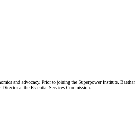
onomics and advocacy. Prior to joining the Superpower Institute, Bae
​ ‌‍‌‌‌‌‌‌‌ ​‍‌‍ ​​ ‌‌‍‍​‌ ‌​‌ ‌​‌ ​​​‍‌‌​ ​ ‌​​‌​‍‌‌​ ​‍‌​‌‍​‍‌‌​ ​‍‌​‌‍‌‍ ​‌‍ ‌‍​ ‌‍​‌‌‍ ​‌‍‍​‌‍ ‌ ​ ‌ ‌​​‍‌‌​ ​ ‌​​‌​ ​ ​ ​ ​ ​ ​ ​ ​‍‌‍‌‍‍‌‌‍‌​​ ‌​ ​‍‌‍​‍​ ‌​​ ​‌​ ​‍‌‍​‍‌‍​‌‌‍​‌​‍ ‌​ ‍​​ ​​​ ‍‌​ ​‍​‍ ‌​ ‌​‌‍​‍​ ‍​​ ‌ ​‍ ‌‌‍​‍‌‍‌​‌‍‌‌​ ‌‌​‍ ‌​ ​ ‌‍‌​‌‍​‌​ ‌​​ ‌‌​ ​‍​ ‍​​ ‍‌​ ‍‌​ ​ ​ ​ ​ ‍‌​‍‌‍‌ ‌​‌ ‍‌‌ ​​‌‍‌‌​ ‌‌‍​‌‌ ‌‌‌ ‌​‌‍‍​‌‍ ‌ ​‍​‍‌‍‌ ​​‌‍​‌‌ ‌​‌‍‍​​ ‌‌‍‌​‌‍‌‌‌ ​ ‌‍​ ‌ ​‍‌‍‍‌‌ ​​‌ ‌​‌‍‍‌‌‍ ‌‍ ‍​‍‌‍‌ ​​‌‍‌‌‌ ​‍‌ ​ ‌ ​​‌‍‌‌‌‍​ ‌ ‌​‌‍‍‌‌ ‌‍‌‍‌‌​ ‌‌ ​​‌ ‌‌‌‍​‍‌‍ ​‌‍‍‌‌ ​ ‌‍‍​‌‍‌‌‌‍‌​​‍​‍‌ ‌