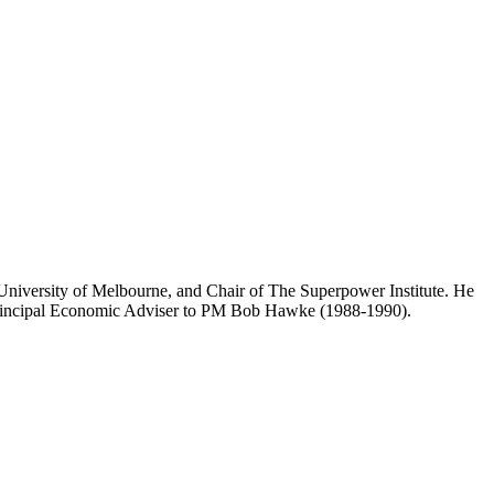
University of Melbourne, and Chair of The Superpower Institute. He
​ ​ ​ ​ ​ ​ ​ ​ ​‍‌‍‌‍‍‌‌‍‌​​ ‌​ ‌‌​ ‍​​ ‌‌​ ​‍‌‍‌​​ ‍‌​ ‌‍​ ‍​​‍ ‌​ ‍​​ ‍‌‌‍​‍​ ‌ ​‍ ‌​ ‌​​ ‍​​ ‌​‌‍‌‍​‍ ‌‌‍​‍​ ​‍​ ‍​​ ‌‍​‍ ‌​ ‍‌​ ‌‌​ ​‌‌‍​ ‌‍​‌​ ​ ​ ‍​​ ​‍‌‍​ ​ ​‌​ ‌​​ ‍‌​‍‌‍‌ ‌​‌ ‍‌‌ ​​‌‍‌‌​ ‌‌‍​‌‌ ‌‌‌ ‌​‌‍‍​‌‍ ‌ ​‍​‍‌‍‌ ​​‌‍​‌‌ ‌​‌‍‍​​ ‌‌‍‌​‌‍‌‌‌ ​ ‌‍​ ‌ ​‍‌‍‍‌‌ ​​‌ ‌​‌‍‍‌‌‍ ‌‍ ‍​‍‌‍‌ ​​‌‍‌‌‌ ​‍‌ ​ ‌ ​​‌‍‌‌‌‍​ ‌ ‌​‌‍‍‌‌ ‌‍‌‍‌‌​ ‌‌ ​​‌ ‌‌‌‍​‍‌‍ ​‌‍‍‌‌ ​ ‌‍‍​‌‍‌‌‌‍‌​​‍​‍‌ ‌