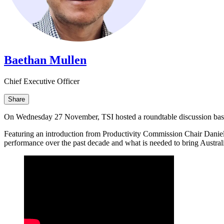
Baethan Mullen​​​​‌ ‍ ​‍​‍‌‍ ‌ ​‍‌‍‍‌‌‍‌ ‌‍‍‌‌‍ ‍​‍​‍​ ‍‍​‍​‍‌ ​ ‌‍​‌‌‍ ‍‌‍‍‌‌ ‌​‌ ‍‌​‍ ‍‌‍‍‌‌‍ ​‍​‍​‍ ​​‍​‍‌‍‍​‌ ​‍‌‍‌‌‌‍‌‍​‍​‍​ ‍‍​‍​‍‌‍‍​‌ ‌​‌ ‌​‌ ​​​ ‍‍​‍ ​‍ ‌‍ ​‌‍ ‌‍​ ‌‍​‌‌‍ ​‌‍‍​‌‍ ‌ ​ ‌ ‌​​ ‍‍​ ​ ​ ​ ​ ​ ​ ​ ​‍ ‌‍‍‌‌‍ ‍‌ ‌​‌‍‌‌‌‍ ‍‌ ‌​​‍ ‌‍‌‌‌‍‌​‌‍‍‌‌ ‌​​‍ ‌‍ ‌‌‍ ‌‍‌​‌‍‌‌​ ‌‌ ​​‌ ​‍‌‍‌‌‌ ​ ‌‍‌‌‌‍ ‍‌ ‌​‌‍​‌‌ ‌​‌‍‍‌‌‍ ‌‍ ‍​ ‍ ‌‍‍‌‌‍‌​​ ‌​ ​‍‌‍​‍​ ‌​​ ​‌​ ​‍‌‍​‍‌‍​‌‌‍​‌​‍ ‌​ ‍​​ ​​​ ‍‌​ ​‍​‍ ‌​ ‌​‌‍​‍​ ‍​​ ‌ ​‍ ‌‌‍​‍‌‍‌​‌‍‌‌​ ‌‌​‍ ‌​ ​ ‌‍‌​‌‍​‌​ ‌​​ ‌‌​ ​‍​ ‍​​ ‍‌​ ‍‌​ ​ ​ ​ ​ ‍‌​ ‍ ‌ ‌​‌ ‍‌‌ ​​‌‍‌‌​ ‌‌‍​‌‌ ‌‌‌ ‌​‌‍‍​‌‍ ‌ ​‍​ ‍ ‌ ​​‌‍​‌‌ ‌​‌‍‍​​ ‌‌‍ ‍‌‍​‌‌‍ ‌‌‍‌‌​ ‌‍​‍‌‍​‌‌ ​ ‌‍‌‌‌‌‌‌‌ ​‍‌‍ ​​ ‌‌‍‍​‌ ‌​‌ ‌​‌ ​​​‍‌‌​ ​ ‌​​‌​‍‌‌​ ​‍‌​‌‍​‍‌‌​ ​‍‌​‌‍‌‍ ​‌‍ ‌‍​ ‌‍​‌‌‍ ​‌‍‍​‌‍ ‌ ​ ‌ ‌​​‍‌‌​ ​ ‌​​‌​ ​ ​ ​ ​ ​ ​ ​ ​‍‌‍‌‍‍‌‌‍‌​​ ‌​ ​‍‌‍​‍​ ‌​​ ​‌​ ​‍‌‍​‍‌‍​‌‌‍​‌​‍ ‌​ ‍​​ ​​​ ‍‌​ ​‍​‍ ‌​ ‌​‌‍​‍​ ‍​​ ‌ ​‍ ‌‌‍​‍‌‍‌​‌‍‌‌​ ‌‌​‍ ‌​ ​ ‌‍‌​‌‍​‌​ ‌​​ ‌‌​ ​‍​ ‍​​ ‍‌​ ‍‌​ ​ ​ ​ ​ ‍‌​‍‌‍‌ ‌​‌ ‍‌‌ ​​‌‍‌‌​ ‌‌‍​‌‌ ‌‌‌ ‌​‌‍‍​‌‍ ‌ ​‍​‍‌‍‌ ​​‌‍​‌‌ ‌​‌‍‍​​ ‌‌‍ ‍‌‍​‌‌‍ ‌‌‍‌‌​‍‌‍‌ ​​‌‍‌‌‌ ​‍‌ ​ ‌ ​​‌‍‌‌‌‍​ ‌ ‌​‌‍‍‌‌ ‌‍‌‍‌‌​ ‌‌ ​​‌ ‌‌‌‍​‍‌‍ ​‌‍‍‌‌ ​ ‌‍‍​‌‍‌‌‌‍‌​​‍​‍‌ ‌
Chief Executive Officer​​​​‌ ‍ ​‍​‍‌‍ ‌ ​‍‌‍‍‌‌‍‌ ‌‍‍‌‌‍ ‍​‍​‍​ ‍‍​‍​‍‌ ​ ‌‍​‌‌‍ ‍‌‍‍‌‌ ‌​‌ ‍‌​‍ ‍‌‍‍‌‌‍ ​‍​‍​‍ ​​‍​‍‌‍‍​‌ ​‍‌‍‌‌‌‍‌‍​‍​‍​ ‍‍​‍​‍‌‍‍​‌ ‌​‌ ‌​‌ ​​​ ‍‍​‍ ​‍ ‌‍ ​‌‍ ‌‍​ ‌‍​‌‌‍ ​‌‍‍​‌‍ ‌ ​ ‌ ‌​​ ‍‍​ ​ ​ ​ ​ ​ ​ ​ ​‍ ‌‍‍‌‌‍ ‍‌ ‌​‌‍‌‌‌‍ ‍‌ ‌​​‍ ‌‍‌‌‌‍‌​‌‍‍‌‌ ‌​​‍ ‌‍ ‌‌‍ ‌‍‌​‌‍‌‌​ ‌‌ ​​‌ ​‍‌‍‌‌‌ ​ ‌‍‌‌‌‍ ‍‌ ‌​‌‍​‌‌ ‌​‌‍‍‌‌‍ ‌‍ ‍​ ‍ ‌‍‍‌‌‍‌​​ ‌​ ​‍‌‍​‍​ ‌​​ ​‌​ ​‍‌‍​‍‌‍​‌‌‍​‌​‍ ‌​ ‍​​ ​​​ ‍‌​ ​‍​‍ ‌​ ‌​‌‍​‍​ ‍​​ ‌ ​‍ ‌‌‍​‍‌‍‌​‌‍‌‌​ ‌‌​‍ ‌​ ​ ‌‍‌​‌‍​‌​ ‌​​ ‌‌​ ​‍​ ‍​​ ‍‌​ ‍‌​ ​ ​ ​ ​ ‍‌​ ‍ ‌ ‌​‌ ‍‌‌ ​​‌‍‌‌​ ‌‌‍​‌‌ ‌‌‌ ‌​‌‍‍​‌‍ ‌ ​‍​ ‍ ‌ ​​‌‍​‌‌ ‌​‌‍‍​​ ‌‌ ‌​‌‍‍‌‌ ‌​‌‍ ​‌‍‌‌​ ‌‍​‍‌‍​‌‌ ​ ‌‍‌‌‌‌‌‌‌ ​‍‌‍ ​​ ‌‌‍‍​‌ ‌​‌ ‌​‌ ​​​‍‌‌​ ​ ‌​​‌​‍‌‌​ ​‍‌​‌‍​‍‌‌​ ​‍‌​‌‍‌‍ ​‌‍ ‌‍​ ‌‍​‌‌‍ ​‌‍‍​‌‍ ‌ ​ ‌ ‌​​‍‌‌​ ​ ‌​​‌​ ​ ​ ​ ​ ​ ​ ​ ​‍‌‍‌‍‍‌‌‍‌​​ ‌​ ​‍‌‍​‍​ ‌​​ ​‌​ ​‍‌‍​‍‌‍​‌‌‍​‌​‍ ‌​ ‍​​ ​​​ ‍‌​ ​‍​‍ ‌​ ‌​‌‍​‍​ ‍​​ ‌ ​‍ ‌‌‍​‍‌‍‌​‌‍‌‌​ ‌‌​‍ ‌​ ​ ‌‍‌​‌‍​‌​ ‌​​ ‌‌​ ​‍​ ‍​​ ‍‌​ ‍‌​ ​ ​ ​ ​ ‍‌​‍‌‍‌ ‌​‌ ‍‌‌ ​​‌‍‌‌​ ‌‌‍​‌‌ ‌‌‌ ‌​‌‍‍​‌‍ ‌ ​‍​‍‌‍‌ ​​‌‍​‌‌ ‌​‌‍‍​​ ‌‌ ‌​‌‍‍‌‌ ‌​‌‍ ​‌‍‌‌​‍‌‍‌ ​​‌‍‌‌‌ ​‍‌ ​ ‌ ​​‌‍‌‌‌‍​ ‌ ‌​‌‍‍‌‌ ‌‍‌‍‌‌​ ‌‌ ​​‌ ‌‌‌‍​‍‌‍ ​‌‍‍‌‌ ​ ‌‍‍​‌‍‌‌‌‍‌​​‍​‍‌ ‌
Share
On Wednesday 27 November, TSI hosted a roundtable discussion based around the ideas of Ross Garnaut's latest work, 'Let's Tax Carbon: And Other Ideas for a Better Australia'.​​​​‌ ‍ ​‍​‍‌‍ ‌ ​‍‌‍‍‌‌‍‌ ‌‍‍‌‌‍ ‍​‍​‍​ ‍‍​‍​‍‌ ​ ‌‍​‌‌‍ ‍‌‍‍‌‌ ‌​‌ ‍‌​‍ ‍‌‍‍‌‌‍ ​‍​‍​‍ ​​‍​‍‌‍‍​‌ ​‍‌‍‌‌‌‍‌‍​‍​‍​ ‍‍​‍​‍‌‍‍​‌ ‌​‌ ‌​‌ ​​​ ‍‍​‍ ​‍ ‌‍ ​‌‍ ‌‍​ ‌‍​‌‌‍ ​‌‍‍​‌‍ ‌ ​ ‌ ‌​​ ‍‍​ ​ ​ ​ ​ ​ ​ ​ ​‍ ‌‍‍‌‌‍ ‍‌ ‌​‌‍‌‌‌‍ ‍‌ ‌​​‍ ‌‍‌‌‌‍‌​‌‍‍‌‌ ‌​​‍ ‌‍ ‌‌‍ ‌‍‌​‌‍‌‌​ ‌‌ ​​‌ ​‍‌‍‌‌‌ ​ ‌‍‌‌‌‍ ‍‌ ‌​‌‍​‌‌ ‌​‌‍‍‌‌‍ ‌‍ ‍​ ‍ ‌‍‍‌‌‍‌​​ ‌‌‍​‍‌‍‌‌‌‍‌​​ ‌​​ ‌‍​ ​‍​ ​ ​ ‌ ​‍ ‌‌‍​ ‌‍​‌​ ​ ​ ‌ ​‍ ‌​ ‌​‌‍​ ​ ‌ ​ ‍​​‍ ‌​ ‍​​ ​ ‌‍‌‌​ ‌‍​‍ ‌‌‍‌‍​ ​‌​ ​‌​ ‌​​ ‍‌‌‍‌‍‌‍​‌‌‍​‍​ ‌ ​ ​‍​ ‌‍‌‍​‌​ ‍ ‌ ‌​‌ ‍‌‌ ​​‌‍‌‌​ ‌‌‍ ‍‌‍‌‌‌ ‌ ‌ ​ ​ ‍ ‌ ​​‌‍​‌‌ ‌​‌‍‍​​ ‌‌‍​ ‌‍ ‌‍ ‍‌ ‌​‌‍‌‌‌‍ ‍‌ ‌​
Featuring an introduction from Productivity Commission Chair Dani
performance over the past decade and what is needed to bring Australia back to a period of prosperity, towards full employment and real wage growth. ​​​​‌ ‍ ​‍​‍‌‍ ‌ ​‍‌‍‍‌‌‍‌ ‌‍‍‌‌‍ ‍​‍​‍​ ‍‍​‍​‍‌ ​ ‌‍​‌‌‍ ‍‌‍‍‌‌ ‌​‌ ‍‌​‍ ‍‌‍‍‌‌‍ ​‍​‍​‍ ​​‍​‍‌‍‍​‌ ​‍‌‍‌‌‌‍‌‍​‍​‍​ ‍‍​‍​‍‌‍‍​‌ ‌​‌ ‌​‌ ​​​ ‍‍​‍ ​‍ ‌‍ ​‌‍ ‌‍​ ‌‍​‌‌‍ ​‌‍‍​‌‍ ‌ ​ ‌ ‌​​ ‍‍​ ​ ​ ​ ​ ​ ​ ​ ​‍ ‌‍‍‌‌‍ ‍‌ ‌​‌‍‌‌‌‍ ‍‌ ‌​​‍ ‌‍‌‌‌‍‌​‌‍‍‌‌ ‌​​‍ ‌‍ ‌‌‍ ‌‍‌​‌‍‌‌​ ‌‌ ​​‌ ​‍‌‍‌‌‌ ​ ‌‍‌‌‌‍ ‍‌ ‌​‌‍​‌‌ ‌​‌‍‍‌‌‍ ‌‍ ‍​ ‍ ‌‍‍‌‌‍‌​​ ‌‌‍​‍‌‍‌‌‌‍‌​​ ‌​​ ‌‍​ ​‍​ ​ ​ ‌ ​‍ ‌‌‍​ ‌‍​‌​ ​ ​ ‌ ​‍ ‌​ ‌​‌‍​ ​ ‌ ​ ‍​​‍ ‌​ ‍​​ ​ ‌‍‌‌​ ‌‍​‍ ‌‌‍‌‍​ ​‌​ ​‌​ ‌​​ ‍‌‌‍‌‍‌‍​‌‌‍​‍​ ‌ ​ ​‍​ ‌‍‌‍​‌​ ‍ ‌ ‌​‌ ‍‌‌ ​​‌‍‌‌​ ‌‌‍ ‍‌‍‌‌‌ ‌ ‌ ​ ​ ‍ ‌ ​​‌‍​‌‌ ‌​‌‍‍​​ ‌‌‍​ ‌‍ ‌‍ ‍‌ ‌​‌‍‌‌‌‍ ‍‌ ‌​​‍‌‌​ ‌‌‌​​‍‌‌ ‌‍‍ ‌‍‌‌‌ ‍‌​‍‌‌​ ​ ‌​‌​​‍‌‌​ ​ ‌​‌​​‍‌‌​ ​‍​ ​‍​ ‌‍‌‍​‍‌‍‌‍​ ‌​​ ‍​​ ​‍‌‍‌‍​ ​‌‌‍‌​​ ​‍​ ‌ ​ ‌​​‍‌‌​ ​‍​ ​‍​‍‌‌​ ‌‌‌​‌​​‍ ‍‌‍​ ‌