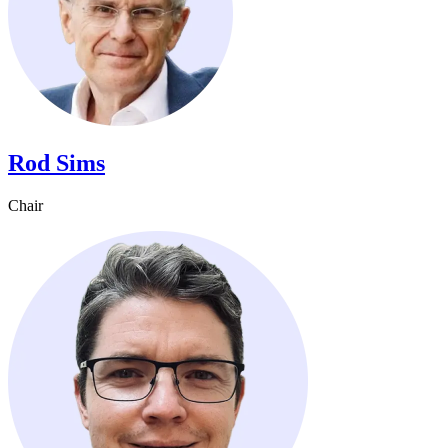
Rod Sims​​​​‌ ‍ ​‍​‍‌‍ ‌ ​‍‌‍‍‌‌‍‌ ‌‍‍‌‌‍ ‍​‍​‍​ ‍‍​‍​‍‌ ​ ‌‍​‌‌‍ ‍‌‍‍‌‌ ‌​‌ ‍‌​‍ ‍‌‍‍‌‌‍ ​‍​‍​‍ ​​‍​‍‌‍‍​‌ ​‍‌‍‌‌‌‍‌‍​‍​‍​ ‍‍​‍​‍‌‍‍​‌ ‌​‌ ‌​‌ ​​​ ‍‍​‍ ​‍ ‌‍ ​‌‍ ‌‍​ ‌‍​‌‌‍ ​‌‍‍​‌‍ ‌ ​ ‌ ‌​​ ‍‍​ ​ ​ ​ ​ ​ ​ ​ ​‍ ‌‍‍‌‌‍ ‍‌ ‌​‌‍‌‌‌‍ ‍‌ ‌​​‍ ‌‍‌‌‌‍‌​‌‍‍‌‌ ‌​​‍ ‌‍ ‌‌‍ ‌‍‌​‌‍‌‌​ ‌‌ ​​‌ ​‍‌‍‌‌‌ ​ ‌‍‌‌‌‍ ‍‌ ‌​‌‍​‌‌ ‌​‌‍‍‌‌‍ ‌‍ ‍​ ‍ ‌‍‍‌‌‍‌​​ ‌​ ‌‌​ ‍​​ ‌‌​ ​‍‌‍‌​​ ‍‌​ ‌‍​ ‍​​‍ ‌​ ‍​​ ‍‌‌‍​‍​ ‌ ​‍ ‌​ ‌​​ ‍​​ ‌​‌‍‌‍​‍ ‌‌‍​‍​ ​‍​ ‍​​ ‌‍​‍ ‌​ ‍‌​ ‌‌​ ​‌‌‍​ ‌‍​‌​ ​ ​ ‍​​ ​‍‌‍​ ​ ​‌​ ‌​​ ‍‌​ ‍ ‌ ‌​‌ ‍‌‌ ​​‌‍‌‌​ ‌‌‍​‌‌ ‌‌‌ ‌​‌‍‍​‌‍ ‌ ​‍​ ‍ ‌ ​​‌‍​‌‌ ‌​‌‍‍​​ ‌‌‍ ‍‌‍​‌‌‍ ‌‌‍‌‌​ ‌‍​‍‌‍​‌‌ ​ ‌‍‌‌‌‌‌‌‌ ​‍‌‍ ​​ ‌‌‍‍​‌ ‌​‌ ‌​‌ ​​​‍‌‌​ ​ ‌​​‌​‍‌‌​ ​‍‌​‌‍​‍‌‌​ ​‍‌​‌‍‌‍ ​‌‍ ‌‍​ ‌‍​‌‌‍ ​‌‍‍​‌‍ ‌ ​ ‌ ‌​​‍‌‌​ ​ ‌​​‌​ ​ ​ ​ ​ ​ ​ ​ ​‍‌‍‌‍‍‌‌‍‌​​ ‌​ ‌‌​ ‍​​ ‌‌​ ​‍‌‍‌​​ ‍‌​ ‌‍​ ‍​​‍ ‌​ ‍​​ ‍‌‌‍​‍​ ‌ ​‍ ‌​ ‌​​ ‍​​ ‌​‌‍‌‍​‍ ‌‌‍​‍​ ​‍​ ‍​​ ‌‍​‍ ‌​ ‍‌​ ‌‌​ ​‌‌‍​ ‌‍​‌​ ​ ​ ‍​​ ​‍‌‍​ ​ ​‌​ ‌​​ ‍‌​‍‌‍‌ ‌​‌ ‍‌‌ ​​‌‍‌‌​ ‌‌‍​‌‌ ‌‌‌ ‌​‌‍‍​‌‍ ‌ ​‍​‍‌‍‌ ​​‌‍​‌‌ ‌​‌‍‍​​ ‌‌‍ ‍‌‍​‌‌‍ ‌‌‍‌‌​‍‌‍‌ ​​‌‍‌‌‌ ​‍‌ ​ ‌ ​​‌‍‌‌‌‍​ ‌ ‌​‌‍‍‌‌ ‌‍‌‍‌‌​ ‌‌ ​​‌ ‌‌‌‍​‍‌‍ ​‌‍‍‌‌ ​ ‌‍‍​‌‍‌‌‌‍‌​​‍​‍‌ ‌
Chair​​​​‌ ‍ ​‍​‍‌‍ ‌ ​‍‌‍‍‌‌‍‌ ‌‍‍‌‌‍ ‍​‍​‍​ ‍‍​‍​‍‌ ​ ‌‍​‌‌‍ ‍‌‍‍‌‌ ‌​‌ ‍‌​‍ ‍‌‍‍‌‌‍ ​‍​‍​‍ ​​‍​‍‌‍‍​‌ ​‍‌‍‌‌‌‍‌‍​‍​‍​ ‍‍​‍​‍‌‍‍​‌ ‌​‌ ‌​‌ ​​​ ‍‍​‍ ​‍ ‌‍ ​‌‍ ‌‍​ ‌‍​‌‌‍ ​‌‍‍​‌‍ ‌ ​ ‌ ‌​​ ‍‍​ ​ ​ ​ ​ ​ ​ ​ ​‍ ‌‍‍‌‌‍ ‍‌ ‌​‌‍‌‌‌‍ ‍‌ ‌​​‍ ‌‍‌‌‌‍‌​‌‍‍‌‌ ‌​​‍ ‌‍ ‌‌‍ ‌‍‌​‌‍‌‌​ ‌‌ ​​‌ ​‍‌‍‌‌‌ ​ ‌‍‌‌‌‍ ‍‌ ‌​‌‍​‌‌ ‌​‌‍‍‌‌‍ ‌‍ ‍​ ‍ ‌‍‍‌‌‍‌​​ ‌​ ‌‌​ ‍​​ ‌‌​ ​‍‌‍‌​​ ‍‌​ ‌‍​ ‍​​‍ ‌​ ‍​​ ‍‌‌‍​‍​ ‌ ​‍ ‌​ ‌​​ ‍​​ ‌​‌‍‌‍​‍ ‌‌‍​‍​ ​‍​ ‍​​ ‌‍​‍ ‌​ ‍‌​ ‌‌​ ​‌‌‍​ ‌‍​‌​ ​ ​ ‍​​ ​‍‌‍​ ​ ​‌​ ‌​​ ‍‌​ ‍ ‌ ‌​‌ ‍‌‌ ​​‌‍‌‌​ ‌‌‍​‌‌ ‌‌‌ ‌​‌‍‍​‌‍ ‌ ​‍​ ‍ ‌ ​​‌‍​‌‌ ‌​‌‍‍​​ ‌‌ ‌​‌‍‍‌‌ ‌​‌‍ ​‌‍‌‌​ ‌‍​‍‌‍​‌‌ ​ ‌‍‌‌‌‌‌‌‌ ​‍‌‍ ​​ ‌‌‍‍​‌ ‌​‌ ‌​‌ ​​​‍‌‌​ ​ ‌​​‌​‍‌‌​ ​‍‌​‌‍​‍‌‌​ ​‍‌​‌‍‌‍ ​‌‍ ‌‍​ ‌‍​‌‌‍ ​‌‍‍​‌‍ ‌ ​ ‌ ‌​​‍‌‌​ ​ ‌​​‌​ ​ ​ ​ ​ ​ ​ ​ ​‍‌‍‌‍‍‌‌‍‌​​ ‌​ ‌‌​ ‍​​ ‌‌​ ​‍‌‍‌​​ ‍‌​ ‌‍​ ‍​​‍ ‌​ ‍​​ ‍‌‌‍​‍​ ‌ ​‍ ‌​ ‌​​ ‍​​ ‌​‌‍‌‍​‍ ‌‌‍​‍​ ​‍​ ‍​​ ‌‍​‍ ‌​ ‍‌​ ‌‌​ ​‌‌‍​ ‌‍​‌​ ​ ​ ‍​​ ​‍‌‍​ ​ ​‌​ ‌​​ ‍‌​‍‌‍‌ ‌​‌ ‍‌‌ ​​‌‍‌‌​ ‌‌‍​‌‌ ‌‌‌ ‌​‌‍‍​‌‍ ‌ ​‍​‍‌‍‌ ​​‌‍​‌‌ ‌​‌‍‍​​ ‌‌ ‌​‌‍‍‌‌ ‌​‌‍ ​‌‍‌‌​‍‌‍‌ ​​‌‍‌‌‌ ​‍‌ ​ ‌ ​​‌‍‌‌‌‍​ ‌ ‌​‌‍‍‌‌ ‌‍‌‍‌‌​ ‌‌ ​​‌ ‌‌‌‍​‍‌‍ ​‌‍‍‌‌ ​ ‌‍‍​‌‍‌‌‌‍‌​​‍​‍‌ ‌