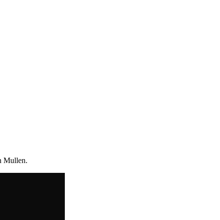
 ‍‌ ‌​‌‍‌‌‌ ‍​‌ ‌​​‍‌‍‌ ​​‌‍‌‌‌ ​‍‌ ​ ‌ ​​‌‍‌‌‌‍​ ‌ ‌​‌‍‍‌‌ ‌‍‌‍‌‌​ ‌‌ ​​‌ ‌‌‌‍​‍‌‍ ​‌‍‍‌‌ ​ ‌‍‍​‌‍‌‌‌‍‌​​‍​‍‌ ‌