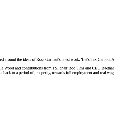
​‍‌‌​ ‌‌‌​​‍‌‌ ‌‍‍ ‌‍‌‌‌ ‍‌​‍‌‌​ ​ ‌​‌​​‍‌‌​ ​ ‌​‌​​‍‌‌​ ​‍​ ​‍‌‍​‌‌‍‌​​ ‌​‌‍‌‌‌‍​ ​ ​​​ ‌ ‌‍‌​‌‍​ ‌‍​‌‌‍‌‍‌‍‌​​‍‌‌​ ​‍​ ​‍​‍‌‌​ ‌‌‌​‌​​‍ ‍‌‍​ ‌‍‍​‌‍‍‌‌‍ ​‌‍‌​‌ ​‍‌‍‌‌‌‍ ‍​‍‌‌​ ‌‌‌​​‍‌‌ ‌‍‍ ‌‍‌‌‌ ‍‌​‍‌‌​ ​ ‌​‌​​‍‌‌​ ​ ‌​‌​​‍‌‌​ ​‍​ ​‍​ ‌‌‌‍‌‍‌‍‌‌​ ‌ ‌‍‌​​ ‌‌‌‍​ ​ ‌​​ ​​​ ​‌​ ​‌​ ​​​ ​​​‍‌‌​ ​‍​ ​‍​‍‌‌​ ‌‌‌​‌​​‍ ‍‌ ‌​‌‍‌‌‌ ‍​‌ ‌​​ ‌‍​‍‌‍​‌‌ ​ ‌‍‌‌‌‌‌‌‌ ​‍‌‍ ​​ ‌‌‍‍​‌ ‌​‌ ‌​‌ ​​​‍‌‌​ ​ ‌​​‌​‍‌‌​ ​‍‌​‌‍​‍‌‌​ ​‍‌​‌‍‌‍ ​‌‍ ‌‍​ ‌‍​‌‌‍ ​‌‍‍​‌‍ ‌ ​ ‌ ‌​​‍‌‌​ ​ ‌​​‌​ ​ ​ ​ ​ ​ ​ ​ ​‍‌‍‌‍‍‌‌‍‌​​ ‌‌‍​‍‌‍‌‌‌‍‌​​ ‌​​ ‌‍​ ​‍​ ​ ​ ‌ ​‍ ‌‌‍​ ‌‍​‌​ ​ ​ ‌ ​‍ ‌​ ‌​‌‍​ ​ ‌ ​ ‍​​‍ ‌​ ‍​​ ​ ‌‍‌‌​ ‌‍​‍ ‌‌‍‌‍​ ​‌​ ​‌​ ‌​​ ‍‌‌‍‌‍‌‍​‌‌‍​‍​ ‌ ​ ​‍​ ‌‍‌‍​‌​‍‌‍‌ ‌​‌ ‍‌‌ ​​‌‍‌‌​ ‌‌‍ ‍‌‍‌‌‌ ‌ ‌ ​ ​‍‌‍‌ ​​‌‍​‌‌ ‌​‌‍‍​​ ‌‌‍​ ‌‍ ‌‍ ‍‌ ‌​‌‍‌‌‌‍ ‍‌ ‌​​‍‌‌​ ‌‌‌​​‍‌‌ ‌‍‍ ‌‍‌‌‌ ‍
elle Wood and contributions from TSI chair Rod Sims and CEO Baethan 
‍‍​‌‍‍‌‌‍ ​‌‍‌​‌ ​‍‌‍‌‌‌‍ ‍​‍‌‌​ ‌‌‌​​‍‌‌ ‌‍‍ ‌‍‌‌‌ ‍‌​‍‌‌​ ​ ‌​‌​​‍‌‌​ ​ ‌​‌​​‍‌‌​ ​‍​ ​‍​ ‌‌‌‍‌‍​ ​​‌‍​ ‌‍​ ‌‍​‌‌‍​ ‌‍‌‌​ ‌ ​ ‍​‌‍‌‍​ ​​​‍‌‌​ ​‍​ ​‍​‍‌‌​ ‌‌‌​‌​​‍ ‍‌ ‌​‌‍‌‌‌ ‍​‌ ‌​​ ‌‍​‍‌‍​‌‌ ​ ‌‍‌‌‌‌‌‌‌ ​‍‌‍ ​​ ‌‌‍‍​‌ ‌​‌ ‌​‌ ​​​‍‌‌​ ​ ‌​​‌​‍‌‌​ ​‍‌​‌‍​‍‌‌​ ​‍‌​‌‍‌‍ ​‌‍ ‌‍​ ‌‍​‌‌‍ ​‌‍‍​‌‍ ‌ ​ ‌ ‌​​‍‌‌​ ​ ‌​​‌​ ​ ​ ​ ​ ​ ​ ​ ​‍‌‍‌‍‍‌‌‍‌​​ ‌‌‍​‍‌‍‌‌‌‍‌​​ ‌​​ ‌‍​ ​‍​ ​ ​ ‌ ​‍ ‌‌‍​ ‌‍​‌​ ​ ​ ‌ ​‍ ‌​ ‌​‌‍​ ​ ‌ ​ ‍​​‍ ‌​ ‍​​ ​ ‌‍‌‌​ ‌‍​‍ ‌‌‍‌‍​ ​‌​ ​‌​ ‌​​ ‍‌‌‍‌‍‌‍​‌‌‍​‍​ ‌ ​ ​‍​ ‌‍‌‍​‌​‍‌‍‌ ‌​‌ ‍‌‌ ​​‌‍‌‌​ ‌‌‍ ‍‌‍‌‌‌ ‌ ‌ ​ ​‍‌‍‌ ​​‌‍​‌‌ ‌​‌‍‍​​ ‌‌‍​ ‌‍ ‌‍ ‍‌ ‌​‌‍‌‌‌‍ ‍‌ ‌​​‍‌‌​ ‌‌‌​​‍‌‌ ‌‍‍ ‌‍‌‌‌ ‍‌​‍‌‌​ ​ ‌​‌​​‍‌‌​ ​ ‌​‌​​‍‌‌​ ​‍​ ​‍​ ‌‍‌‍​‍‌‍‌‍​ ‌​​ ‍​​ ​‍‌‍‌‍​ ​‌‌‍‌​​ ​‍​ ‌ ​ ‌​​‍‌‌​ ​‍​ ​‍​‍‌‌​ ‌‌‌​‌​​‍ ‍‌‍​ ‌‍‍​‌‍‍‌‌‍ ​‌‍‌​‌ ​‍‌‍‌‌‌‍ ‍​‍‌‌​ ‌‌‌​​‍‌‌ ‌‍‍ ‌‍‌‌‌ ‍‌​‍‌‌​ ​ ‌​‌​​‍‌‌​ ​ ‌​‌​​‍‌‌​ ​‍​ ​‍​ ‌‌‌‍‌‍​ ​​‌‍​ ‌‍​ ‌‍​‌‌‍​ ‌‍‌‌​ ‌ ​ ‍​‌‍‌‍​ ​​​‍‌‌​ ​‍​ ​‍​‍‌