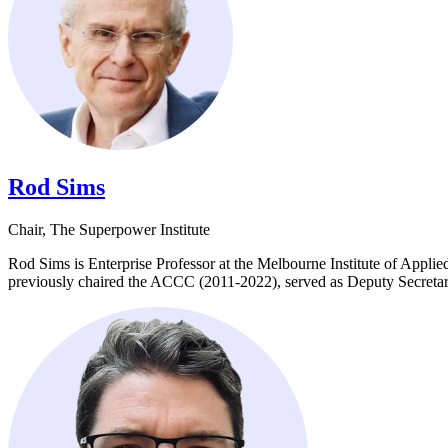
Rod Sims​​​​‌ ‍ ​‍​‍‌‍ ‌ ​‍‌‍‍‌‌‍‌ ‌‍‍‌‌‍ ‍​‍​‍​ ‍‍​‍​‍‌ ​ ‌‍​‌‌‍ ‍‌‍‍‌‌ ‌​‌ ‍‌​‍ ‍‌‍‍‌‌‍ ​‍​‍​‍ ​​‍​‍‌‍‍​‌ ​‍‌‍‌‌‌‍‌‍​‍​‍​ ‍‍​‍​‍‌‍‍​‌ ‌​‌ ‌​‌ ​​​ ‍‍​‍ ​‍ ‌‍ ​‌‍ ‌‍​ ‌‍​‌‌‍ ​‌‍‍​‌‍ ‌ ​ ‌ ‌​​ ‍‍​ ​ ​ ​ ​ ​ ​ ​ ​‍ ‌‍‍‌‌‍ ‍‌ ‌​‌‍‌‌‌‍ ‍‌ ‌​​‍ ‌‍‌‌‌‍‌​‌‍‍‌‌ ‌​​‍ ‌‍ ‌‌‍ ‌‍‌​‌‍‌‌​ ‌‌ ​​‌ ​‍‌‍‌‌‌ ​ ‌‍‌‌‌‍ ‍‌ ‌​‌‍​‌‌ ‌​‌‍‍‌‌‍ ‌‍ ‍​ ‍ ‌‍‍‌‌‍‌​​ ‌​ ‌‌​ ‍​​ ‌‌​ ​‍‌‍‌​​ ‍‌​ ‌‍​ ‍​​‍ ‌​ ‍​​ ‍‌‌‍​‍​ ‌ ​‍ ‌​ ‌​​ ‍​​ ‌​‌‍‌‍​‍ ‌‌‍​‍​ ​‍​ ‍​​ ‌‍​‍ ‌​ ‍‌​ ‌‌​ ​‌‌‍​ ‌‍​‌​ ​ ​ ‍​​ ​‍‌‍​ ​ ​‌​ ‌​​ ‍‌​ ‍ ‌ ‌​‌ ‍‌‌ ​​‌‍‌‌​ ‌‌‍​‌‌ ‌‌‌ ‌​‌‍‍​‌‍ ‌ ​‍​ ‍ ‌ ​​‌‍​‌‌ ‌​‌‍‍​​ ‌‌‍ ‍‌‍​‌‌‍ ‌‌‍‌‌​ ‌‍​‍‌‍​‌‌ ​ ‌‍‌‌‌‌‌‌‌ ​‍‌‍ ​​ ‌‌‍‍​‌ ‌​‌ ‌​‌ ​​​‍‌‌​ ​ ‌​​‌​‍‌‌​ ​‍‌​‌‍​‍‌‌​ ​‍‌​‌‍‌‍ ​‌‍ ‌‍​ ‌‍​‌‌‍ ​‌‍‍​‌‍ ‌ ​ ‌ ‌​​‍‌‌​ ​ ‌​​‌​ ​ ​ ​ ​ ​ ​ ​ ​‍‌‍‌‍‍‌‌‍‌​​ ‌​ ‌‌​ ‍​​ ‌‌​ ​‍‌‍‌​​ ‍‌​ ‌‍​ ‍​​‍ ‌​ ‍​​ ‍‌‌‍​‍​ ‌ ​‍ ‌​ ‌​​ ‍​​ ‌​‌‍‌‍​‍ ‌‌‍​‍​ ​‍​ ‍​​ ‌‍​‍ ‌​ ‍‌​ ‌‌​ ​‌‌‍​ ‌‍​‌​ ​ ​ ‍​​ ​‍‌‍​ ​ ​‌​ ‌​​ ‍‌​‍‌‍‌ ‌​‌ ‍‌‌ ​​‌‍‌‌​ ‌‌‍​‌‌ ‌‌‌ ‌​‌‍‍​‌‍ ‌ ​‍​‍‌‍‌ ​​‌‍​‌‌ ‌​‌‍‍​​ ‌‌‍ ‍‌‍​‌‌‍ ‌‌‍‌‌​‍‌‍‌ ​​‌‍‌‌‌ ​‍‌ ​ ‌ ​​‌‍‌‌‌‍​ ‌ ‌​‌‍‍‌‌ ‌‍‌‍‌‌​ ‌‌ ​​‌ ‌‌‌‍​‍‌‍ ​‌‍‍‌‌ ​ ‌‍‍​‌‍‌‌‌‍‌​​‍​‍‌ ‌
Chair​​​​‌ ‍ ​‍​‍‌‍ ‌ ​‍‌‍‍‌‌‍‌ ‌‍‍‌‌‍ ‍​‍​‍​ ‍‍​‍​‍‌ ​ ‌‍​‌‌‍ ‍‌‍‍‌‌ ‌​‌ ‍‌​‍ ‍‌‍‍‌‌‍ ​‍​‍​‍ ​​‍​‍‌‍‍​‌ ​‍‌‍‌‌‌‍‌‍​‍​‍​ ‍‍​‍​‍‌‍‍​‌ ‌​‌ ‌​‌ ​​​ ‍‍​‍ ​‍ ‌‍ ​‌‍ ‌‍​ ‌‍​‌‌‍ ​‌‍‍​‌‍ ‌ ​ ‌ ‌​​ ‍‍​ ​ ​ ​ ​ ​ ​ ​ ​‍ ‌‍‍‌‌‍ ‍‌ ‌​‌‍‌‌‌‍ ‍‌ ‌​​‍ ‌‍‌‌‌‍‌​‌‍‍‌‌ ‌​​‍ ‌‍ ‌‌‍ ‌‍‌​‌‍‌‌​ ‌‌ ​​‌ ​‍‌‍‌‌‌ ​ ‌‍‌‌‌‍ ‍‌ ‌​‌‍​‌‌ ‌​‌‍‍‌‌‍ ‌‍ ‍​ ‍ ‌‍‍‌‌‍‌​​ ‌​ ‌‌​ ‍​​ ‌‌​ ​‍‌‍‌​​ ‍‌​ ‌‍​ ‍​​‍ ‌​ ‍​​ ‍‌‌‍​‍​ ‌ ​‍ ‌​ ‌​​ ‍​​ ‌​‌‍‌‍​‍ ‌‌‍​‍​ ​‍​ ‍​​ ‌‍​‍ ‌​ ‍‌​ ‌‌​ ​‌‌‍​ ‌‍​‌​ ​ ​ ‍​​ ​‍‌‍​ ​ ​‌​ ‌​​ ‍‌​ ‍ ‌ ‌​‌ ‍‌‌ ​​‌‍‌‌​ ‌‌‍​‌‌ ‌‌‌ ‌​‌‍‍​‌‍ ‌ ​‍​ ‍ ‌ ​​‌‍​‌‌ ‌​‌‍‍​​ ‌‌ ‌​‌‍‍‌‌ ‌​‌‍ ​‌‍‌‌​ ‌‍​‍‌‍​‌‌ ​ ‌‍‌‌‌‌‌‌‌ ​‍‌‍ ​​ ‌‌‍‍​‌ ‌​‌ ‌​‌ ​​​‍‌‌​ ​ ‌​​‌​‍‌‌​ ​‍‌​‌‍​‍‌‌​ ​‍‌​‌‍‌‍ ​‌‍ ‌‍​ ‌‍​‌‌‍ ​‌‍‍​‌‍ ‌ ​ ‌ ‌​​‍‌‌​ ​ ‌​​‌​ ​ ​ ​ ​ ​ ​ ​ ​‍‌‍‌‍‍‌‌‍‌​​ ‌​ ‌‌​ ‍​​ ‌‌​ ​‍‌‍‌​​ ‍‌​ ‌‍​ ‍​​‍ ‌​ ‍​​ ‍‌‌‍​‍​ ‌ ​‍ ‌​ ‌​​ ‍​​ ‌​‌‍‌‍​‍ ‌‌‍​‍​ ​‍​ ‍​​ ‌‍​‍ ‌​ ‍‌​ ‌‌​ ​‌‌‍​ ‌‍​‌​ ​ ​ ‍​​ ​‍‌‍​ ​ ​‌​ ‌​​ ‍‌​‍‌‍‌ ‌​‌ ‍‌‌ ​​‌‍‌‌​ ‌‌‍​‌‌ ‌‌‌ ‌​‌‍‍​‌‍ ‌ ​‍​‍‌‍‌ ​​‌‍​‌‌ ‌​‌‍‍​​ ‌‌ ‌​‌‍‍‌‌ ‌​‌‍ ​‌‍‌‌​‍‌‍‌ ​​‌‍‌‌‌ ​‍‌ ​ ‌ ​​‌‍‌‌‌‍​ ‌ ‌​‌‍‍‌‌ ‌‍‌‍‌‌​ ‌‌ ​​‌ ‌‌‌‍​‍‌‍ ​‌‍‍‌‌ ​ ‌‍‍​‌‍‌‌‌‍‌​​‍​‍‌ ‌, The Superpower Institute​​​​‌ ‍ ​‍​‍‌‍ ‌ ​‍‌‍‍‌‌‍‌ ‌‍‍‌‌‍ ‍​‍​‍​ ‍‍​‍​‍‌ ​ ‌‍​‌‌‍ ‍‌‍‍‌‌ ‌​‌ ‍‌​‍ ‍‌‍‍‌‌‍ ​‍​‍​‍ ​​‍​‍‌‍‍​‌ ​‍‌‍‌‌‌‍‌‍​‍​‍​ ‍‍​‍​‍‌‍‍​‌ ‌​‌ ‌​‌ ​​​ ‍‍​‍ ​‍ ‌‍ ​‌‍ ‌‍​ ‌‍​‌‌‍ ​‌‍‍​‌‍ ‌ ​ ‌ ‌​​ ‍‍​ ​ ​ ​ ​ ​ ​ ​ ​‍ ‌‍‍‌‌‍ ‍‌ ‌​‌‍‌‌‌‍ ‍‌ ‌​​‍ ‌‍‌‌‌‍‌​‌‍‍‌‌ ‌​​‍ ‌‍ ‌‌‍ ‌‍‌​‌‍‌‌​ ‌‌ ​​‌ ​‍‌‍‌‌‌ ​ ‌‍‌‌‌‍ ‍‌ ‌​‌‍​‌‌ ‌​‌‍‍‌‌‍ ‌‍ ‍​ ‍ ‌‍‍‌‌‍‌​​ ‌​ ‍​‌‍​ ​ ‍​​ ‍​​ ‍‌​ ‌‍‌‍‌‌‌‍​‍​‍ ‌​ ‌‌​ ​​​ ‌​‌‍​ ​‍ ‌​ ‌​​ ​‌​ ​ ‌‍‌‍​‍ ‌‌‍​‌​ ‍‌‌‍​ ‌‍​‍​‍ ‌‌‍‌‌‌‍‌‌​ ‍​‌‍​‌​ ​‌​ ‌‍​ ‍‌​ ‍‌​ ​​​ ​​​ ‍‌​ ​ ​ ‍ ‌ ‌​‌ ‍‌‌ ​​‌‍‌‌​ ‌‌‍ ‌ ​‍‌‍‌ ‌‍​‌‌‍ ‍‌‍‍‌‌ ​ ‌‍​‌‌ ‌​‌‍‍‌‌‍ ‌‍ ‍​ ‍ ‌ ​​‌‍​‌‌ ‌​‌‍‍​​ ‌‌‍ ‍‌‍​‌‌‍ ‌‌‍‌‌​ ‌‍​‍‌‍​‌‌ ​ ‌‍‌‌‌‌‌‌‌ ​‍‌‍ ​​ ‌‌‍‍​‌ ‌​‌ ‌​‌ ​​​‍‌‌​ ​ ‌​​‌​‍‌‌​ ​‍‌​‌‍​‍‌‌​ ​‍‌​‌‍‌‍ ​‌‍ ‌‍​ ‌‍​‌‌‍ ​‌‍‍​‌‍ ‌ ​ ‌ ‌​​‍‌‌​ ​ ‌​​‌​ ​ ​ ​ ​ ​ ​ ​ ​‍‌‍‌‍‍‌‌‍‌​​ ‌​ ‍​‌‍​ ​ ‍​​ ‍​​ ‍‌​ ‌‍‌‍‌‌‌‍​‍​‍ ‌​ ‌‌​ ​​​ ‌​‌‍​ ​‍ ‌​ ‌​​ ​‌​ ​ ‌‍‌‍​‍ ‌‌‍​‌​ ‍‌‌‍​ ‌‍​‍​‍ ‌‌‍‌‌‌‍‌‌​ ‍​‌‍​‌​ ​‌​ ‌‍​ ‍‌​ ‍‌​ ​​​ ​​​ ‍‌​ ​ ​‍‌‍‌ ‌​‌ ‍‌‌ ​​‌‍‌‌​ ‌‌‍ ‌ ​‍‌‍‌ ‌‍​‌‌‍ ‍‌‍‍‌‌ ​ ‌‍​‌‌ ‌​‌‍‍‌‌‍ ‌‍ ‍​‍‌‍‌ ​​‌‍​‌‌ ‌​‌‍‍​​ ‌‌‍ ‍‌‍​‌‌‍ ‌‌‍‌‌​‍‌‍‌ ​​‌‍‌‌‌ ​‍‌ ​ ‌ ​​‌‍‌‌‌‍​ ‌ ‌​‌‍‍‌‌ ‌‍‌‍‌‌​ ‌‌ ​​‌ ‌‌‌‍​‍‌‍ ​‌‍‍‌‌ ​ ‌‍‍​‌‍‌‌‌‍‌​​‍​‍‌ ‌
Rod Sims is Enterprise Professor at the Melbourne Institute of Appl
previously chaired the ACCC (2011-2022), served as Deputy Secretary (Economic) in the Department of Prime Minister and Cabinet, and Principal Economic Adviser to PM Bob Hawke (1988-1990). ​​​​‌ ‍ ​‍​‍‌‍ ‌ ​‍‌‍‍‌‌‍‌ ‌‍‍‌‌‍ ‍​‍​‍​ ‍‍​‍​‍‌ ​ ‌‍​‌‌‍ ‍‌‍‍‌‌ ‌​‌ ‍‌​‍ ‍‌‍‍‌‌‍ ​‍​‍​‍ ​​‍​‍‌‍‍​‌ ​‍‌‍‌‌‌‍‌‍​‍​‍​ ‍‍​‍​‍‌‍‍​‌ ‌​‌ ‌​‌ ​​​ ‍‍​‍ ​‍ ‌‍ ​‌‍ ‌‍​ ‌‍​‌‌‍ ​‌‍‍​‌‍ ‌ ​ ‌ ‌​​ ‍‍​ ​ ​ ​ ​ ​ ​ ​ ​‍ ‌‍‍‌‌‍ ‍‌ ‌​‌‍‌‌‌‍ ‍‌ ‌​​‍ ‌‍‌‌‌‍‌​‌‍‍‌‌ ‌​​‍ ‌‍ ‌‌‍ ‌‍‌