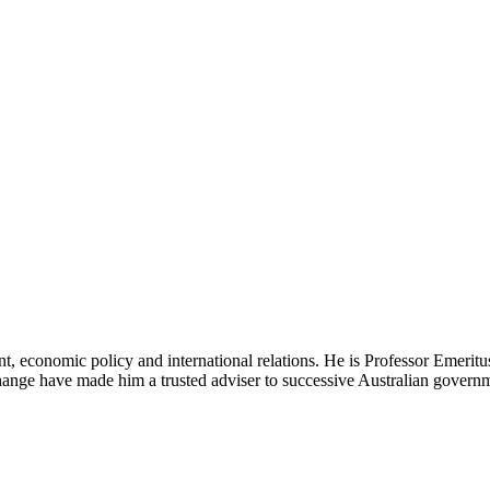
 economic policy and international relations. He is Professor Emeritus
‍​ ‍‌‌‍​‌​ ​ ‌‍‌​​ ​‍‌‍‌‌​ ‍ ‌ ‌​‌ ‍‌‌ ​​‌‍‌‌​ ‌‌‍​‌‌ ‌‌‌ ‌​‌‍‍​‌‍ ‌ ​‍​ ‍ ‌ ​​‌‍​‌‌ ‌​‌‍‍​​ ‌‌‍‌​‌‍‌‌‌ ​ ‌‍​ ‌ ​‍‌‍‍‌‌ ​​‌ ‌​‌‍‍‌‌‍ ‌‍ ‍​ ‌‍​‍‌‍​‌‌ ​ ‌‍‌‌‌‌‌‌‌ ​‍‌‍ ​​ ‌‌‍‍​‌ ‌​‌ ‌​‌ ​​​‍‌‌​ ​ ‌​​‌​‍‌‌​ ​‍‌​‌‍​‍‌‌​ ​‍‌​‌‍‌‍ ​‌‍ ‌‍​ ‌‍​‌‌‍ ​‌‍‍​‌‍ ‌ ​ ‌ ‌​​‍‌‌​ ​ ‌​​‌​ ​ ​ ​ ​ ​ ​ ​ ​‍‌‍‌‍‍‌‌‍‌​​ ‌‌‍​‌​ ​ ‌‍‌‌‌‍​‌‌‍‌‍‌‍​‍​ ‌‌​ ​ ​‍ ‌‌‍​‌​ ‌‌​ ‌​​ ​‍​‍ ‌​ ‌​​ ​‌‌‍​‌​ ‌​​‍ ‌​ ‍​‌‍‌‍‌‍‌​‌‍‌‍​‍ ‌​ ​‍​ ​ ​ ‍​‌‍​ ‌‍​ ​ ‌‍​ ‍‌‌‍​‌​ ​ ‌‍‌​​ ​‍‌‍‌‌​‍‌‍‌ ‌​‌ ‍‌‌ ​​‌‍‌‌​ ‌‌‍​‌‌ ‌‌‌ ‌​‌‍‍​‌‍ ‌ ​‍​‍‌‍‌ ​​‌‍​‌‌ ‌​‌‍‍​​ ‌‌‍‌​‌‍‌‌‌ ​ ‌‍​ ‌ ​‍‌‍‍‌‌ ​​‌ ‌​‌‍‍‌‌‍ ‌‍ ‍​‍‌‍‌ ​​‌‍‌‌‌ ​‍‌ ​ ‌ ​​‌‍‌‌‌‍​ ‌ ‌​‌‍‍‌‌ ‌‍‌‍‌‌​