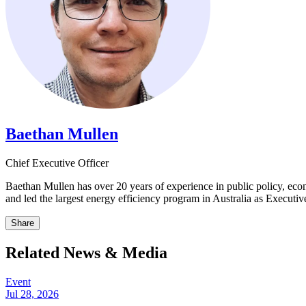
Baethan Mullen​​​​‌ ‍ ​‍​‍‌‍ ‌ ​‍‌‍‍‌‌‍‌ ‌‍‍‌‌‍ ‍​‍​‍​ ‍‍​‍​‍‌ ​ ‌‍​‌‌‍ ‍‌‍‍‌‌ ‌​‌ ‍‌​‍ ‍‌‍‍‌‌‍ ​‍​‍​‍ ​​‍​‍‌‍‍​‌ ​‍‌‍‌‌‌‍‌‍​‍​‍​ ‍‍​‍​‍‌‍‍​‌ ‌​‌ ‌​‌ ​​​ ‍‍​‍ ​‍ ‌‍ ​‌‍ ‌‍​ ‌‍​‌‌‍ ​‌‍‍​‌‍ ‌ ​ ‌ ‌​​ ‍‍​ ​ ​ ​ ​ ​ ​ ​ ​‍ ‌‍‍‌‌‍ ‍‌ ‌​‌‍‌‌‌‍ ‍‌ ‌​​‍ ‌‍‌‌‌‍‌​‌‍‍‌‌ ‌​​‍ ‌‍ ‌‌‍ ‌‍‌​‌‍‌‌​ ‌‌ ​​‌ ​‍‌‍‌‌‌ ​ ‌‍‌‌‌‍ ‍‌ ‌​‌‍​‌‌ ‌​‌‍‍‌‌‍ ‌‍ ‍​ ‍ ‌‍‍‌‌‍‌​​ ‌​ ​‍‌‍​‍​ ‌​​ ​‌​ ​‍‌‍​‍‌‍​‌‌‍​‌​‍ ‌​ ‍​​ ​​​ ‍‌​ ​‍​‍ ‌​ ‌​‌‍​‍​ ‍​​ ‌ ​‍ ‌‌‍​‍‌‍‌​‌‍‌‌​ ‌‌​‍ ‌​ ​ ‌‍‌​‌‍​‌​ ‌​​ ‌‌​ ​‍​ ‍​​ ‍‌​ ‍‌​ ​ ​ ​ ​ ‍‌​ ‍ ‌ ‌​‌ ‍‌‌ ​​‌‍‌‌​ ‌‌‍​‌‌ ‌‌‌ ‌​‌‍‍​‌‍ ‌ ​‍​ ‍ ‌ ​​‌‍​‌‌ ‌​‌‍‍​​ ‌‌‍ ‍‌‍​‌‌‍ ‌‌‍‌‌​ ‌‍​‍‌‍​‌‌ ​ ‌‍‌‌‌‌‌‌‌ ​‍‌‍ ​​ ‌‌‍‍​‌ ‌​‌ ‌​‌ ​​​‍‌‌​ ​ ‌​​‌​‍‌‌​ ​‍‌​‌‍​‍‌‌​ ​‍‌​‌‍‌‍ ​‌‍ ‌‍​ ‌‍​‌‌‍ ​‌‍‍​‌‍ ‌ ​ ‌ ‌​​‍‌‌​ ​ ‌​​‌​ ​ ​ ​ ​ ​ ​ ​ ​‍‌‍‌‍‍‌‌‍‌​​ ‌​ ​‍‌‍​‍​ ‌​​ ​‌​ ​‍‌‍​‍‌‍​‌‌‍​‌​‍ ‌​ ‍​​ ​​​ ‍‌​ ​‍​‍ ‌​ ‌​‌‍​‍​ ‍​​ ‌ ​‍ ‌‌‍​‍‌‍‌​‌‍‌‌​ ‌‌​‍ ‌​ ​ ‌‍‌​‌‍​‌​ ‌​​ ‌‌​ ​‍​ ‍​​ ‍‌​ ‍‌​ ​ ​ ​ ​ ‍‌​‍‌‍‌ ‌​‌ ‍‌‌ ​​‌‍‌‌​ ‌‌‍​‌‌ ‌‌‌ ‌​‌‍‍​‌‍ ‌ ​‍​‍‌‍‌ ​​‌‍​‌‌ ‌​‌‍‍​​ ‌‌‍ ‍‌‍​‌‌‍ ‌‌‍‌‌​‍‌‍‌ ​​‌‍‌‌‌ ​‍‌ ​ ‌ ​​‌‍‌‌‌‍​ ‌ ‌​‌‍‍‌‌ ‌‍‌‍‌‌​ ‌‌ ​​‌ ‌‌‌‍​‍‌‍ ​‌‍‍‌‌ ​ ‌‍‍​‌‍‌‌‌‍‌​​‍​‍‌ ‌
Chief Executive Officer​​​​‌ ‍ ​‍​‍‌‍ ‌ ​‍‌‍‍‌‌‍‌ ‌‍‍‌‌‍ ‍​‍​‍​ ‍‍​‍​‍‌ ​ ‌‍​‌‌‍ ‍‌‍‍‌‌ ‌​‌ ‍‌​‍ ‍‌‍‍‌‌‍ ​‍​‍​‍ ​​‍​‍‌‍‍​‌ ​‍‌‍‌‌‌‍‌‍​‍​‍​ ‍‍​‍​‍‌‍‍​‌ ‌​‌ ‌​‌ ​​​ ‍‍​‍ ​‍ ‌‍ ​‌‍ ‌‍​ ‌‍​‌‌‍ ​‌‍‍​‌‍ ‌ ​ ‌ ‌​​ ‍‍​ ​ ​ ​ ​ ​ ​ ​ ​‍ ‌‍‍‌‌‍ ‍‌ ‌​‌‍‌‌‌‍ ‍‌ ‌​​‍ ‌‍‌‌‌‍‌​‌‍‍‌‌ ‌​​‍ ‌‍ ‌‌‍ ‌‍‌​‌‍‌‌​ ‌‌ ​​‌ ​‍‌‍‌‌‌ ​ ‌‍‌‌‌‍ ‍‌ ‌​‌‍​‌‌ ‌​‌‍‍‌‌‍ ‌‍ ‍​ ‍ ‌‍‍‌‌‍‌​​ ‌​ ​‍‌‍​‍​ ‌​​ ​‌​ ​‍‌‍​‍‌‍​‌‌‍​‌​‍ ‌​ ‍​​ ​​​ ‍‌​ ​‍​‍ ‌​ ‌​‌‍​‍​ ‍​​ ‌ ​‍ ‌‌‍​‍‌‍‌​‌‍‌‌​ ‌‌​‍ ‌​ ​ ‌‍‌​‌‍​‌​ ‌​​ ‌‌​ ​‍​ ‍​​ ‍‌​ ‍‌​ ​ ​ ​ ​ ‍‌​ ‍ ‌ ‌​‌ ‍‌‌ ​​‌‍‌‌​ ‌‌‍​‌‌ ‌‌‌ ‌​‌‍‍​‌‍ ‌ ​‍​ ‍ ‌ ​​‌‍​‌‌ ‌​‌‍‍​​ ‌‌ ‌​‌‍‍‌‌ ‌​‌‍ ​‌‍‌‌​ ‌‍​‍‌‍​‌‌ ​ ‌‍‌‌‌‌‌‌‌ ​‍‌‍ ​​ ‌‌‍‍​‌ ‌​‌ ‌​‌ ​​​‍‌‌​ ​ ‌​​‌​‍‌‌​ ​‍‌​‌‍​‍‌‌​ ​‍‌​‌‍‌‍ ​‌‍ ‌‍​ ‌‍​‌‌‍ ​‌‍‍​‌‍ ‌ ​ ‌ ‌​​‍‌‌​ ​ ‌​​‌​ ​ ​ ​ ​ ​ ​ ​ ​‍‌‍‌‍‍‌‌‍‌​​ ‌​ ​‍‌‍​‍​ ‌​​ ​‌​ ​‍‌‍​‍‌‍​‌‌‍​‌​‍ ‌​ ‍​​ ​​​ ‍‌​ ​‍​‍ ‌​ ‌​‌‍​‍​ ‍​​ ‌ ​‍ ‌‌‍​‍‌‍‌​‌‍‌‌​ ‌‌​‍ ‌​ ​ ‌‍‌​‌‍​‌​ ‌​​ ‌‌​ ​‍​ ‍​​ ‍‌​ ‍‌​ ​ ​ ​ ​ ‍‌​‍‌‍‌ ‌​‌ ‍‌‌ ​​‌‍‌‌​ ‌‌‍​‌‌ ‌‌‌ ‌​‌‍‍​‌‍ ‌ ​‍​‍‌‍‌ ​​‌‍​‌‌ ‌​‌‍‍​​ ‌‌ ‌​‌‍‍‌‌ ‌​‌‍ ​‌‍‌‌​‍‌‍‌ ​​‌‍‌‌‌ ​‍‌ ​ ‌ ​​‌‍‌‌‌‍​ ‌ ‌​‌‍‍‌‌ ‌‍‌‍‌‌​ ‌‌ ​​‌ ‌‌‌‍​‍‌‍ ​‌‍‍‌‌ ​ ‌‍‍​‌‍‌‌‌‍‌​​‍​‍‌ ‌
Baethan Mullen has over 20 years of experience in public policy, ec
and led the largest energy efficiency program in Australia as Executive Director at the Essential Services Commission. ​​​​‌ ‍ ​‍​‍‌‍ ‌ ​‍‌‍‍‌‌‍‌ ‌‍‍‌‌‍ ‍​‍​‍​ ‍‍​‍​‍‌ ​ ‌‍​‌‌‍ ‍‌‍‍‌‌ ‌​‌ ‍‌​‍ ‍‌‍‍‌‌‍ ​‍​‍​‍ ​​‍​‍‌‍‍​‌ ​‍‌‍‌‌‌‍‌‍​‍​‍​ ‍‍​‍​‍‌‍‍​‌ ‌​‌ ‌​‌ ​​​ ‍‍​‍ ​‍ ‌‍ ​‌‍ ‌‍​ ‌‍​‌‌‍ ​‌‍‍​‌‍ ‌ ​ ‌ ‌​​ ‍‍​ ​ ​ ​ ​ ​ ​ ​ ​‍ ‌‍‍‌‌‍ ‍‌ ‌​‌‍‌‌‌‍ ‍‌ ‌​​‍ ‌‍‌‌‌‍‌​‌‍‍‌‌ ‌​​‍ ‌‍ ‌‌‍ ‌‍‌​‌‍‌‌​ ‌‌ ​​‌ ​‍‌‍‌‌‌ ​ ‌‍‌‌‌‍ ‍‌ ‌​‌‍​‌‌ ‌​‌‍‍‌‌‍ ‌‍ ‍​ ‍ ‌‍‍‌‌‍‌​​ ‌​ ​‍‌‍​‍​ ‌​​ ​‌​ ​‍‌‍​‍‌‍​‌‌‍​‌​‍ ‌​ ‍​​ ​​​ ‍‌​ ​‍​‍ ‌​ ‌​‌‍​‍​ ‍​​ ‌ ​‍ ‌‌‍​‍‌‍‌​‌‍‌‌​ ‌‌​‍ ‌​ ​ ‌‍‌​‌‍​‌​ ‌​​ ‌‌​ ​‍​ ‍​​ ‍‌​ ‍‌​ ​ ​ ​ ​ ‍‌​ ‍ ‌ ‌​‌ ‍‌‌ ​​‌‍‌‌​ ‌‌‍​‌‌ ‌‌‌ ‌​‌‍‍​‌‍ ‌ ​‍​ ‍ ‌ ​​‌‍​‌‌ ‌​‌‍‍​​ ‌‌‍‌​‌‍‌‌‌ ​ ‌‍​ ‌ ​‍‌‍‍‌‌ ​​‌ ‌​‌‍‍‌‌‍ ‌‍ ‍​ ‌‍​‍‌‍​‌‌ 
Share
Related News & Media
Event
Jul 28, 2026