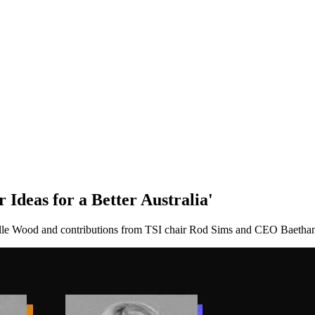
​ ‌‌‍‍​‌ ‌​‌ ‌​‌ ​​​‍‌‌​ ​ ‌​​‌​‍‌‌​ ​‍‌​‌‍​‍‌‌​ ​‍‌​‌‍‌‍ ​‌‍ ‌‍​ ‌‍​‌‌‍ ​‌‍‍​‌‍ ‌ ​ ‌ ‌​​‍‌‌​ ​ ‌​​‌​ ​ ​ ​ ​ ​ ​ ​ ​‍‌‍‌‍‍‌‌‍‌​​ ‌‌‍​‍‌‍‌‌‌‍‌​​ ‌​​ ‌‍​ ​‍​ ​ ​ ‌ ​‍ ‌‌‍​ ‌‍​‌​ ​ ​ ‌ ​‍ ‌​ ‌​‌‍​ ​ ‌ ​ ‍​​‍ ‌​ ‍​​ ​ ‌‍‌‌​ ‌‍​‍ ‌‌‍‌‍​ ​‌​ ​‌​ ‌​​ ‍‌‌‍‌‍‌‍​‌‌‍​‍​ ‌ ​ ​‍​ ‌‍‌‍​‌​‍‌‍‌ ‌​‌ ‍‌‌ ​​‌‍‌‌​ ‌‌‍ ‍‌‍‌‌‌ ‌ ‌ ​ ​‍‌‍‌ ​​‌‍​‌‌ ‌​‌‍‍​​ ‌‌ ‌​‌‍‍‌‌ ‌​‌‍ ​‌‍‌‌​‍‌‍‌ ​​‌‍‌‌‌ ​‍‌ ​ ‌ ​​‌‍‌‌‌‍​ ‌ ‌​‌‍‍‌‌ ‌‍‌‍‌‌​ ‌‌ ​​‌ ‌‌‌‍​‍‌‍ ​‌‍‍‌‌ ​ ‌‍‍​‌‍‌‌‌‍‌​​‍​‍‌ ‌
​‌ ​‍‌‍‌‌‌‍ ‍​‍‌‌​ ‌‌‌​​‍‌‌ ‌‍‍ ‌‍‌‌‌ ‍‌​‍‌‌​ ​ ‌​‌​​‍‌‌​ ​ ‌​‌​​‍‌‌​ ​‍​ ​‍‌‍​‌​ ​​‌‍​‌‌‍​‍​ ‌‌​ ‍​‌‍​‍​ ‍‌​ ​‍​ ​‍‌‍‌‌​ ​‌​ ​​​‍‌‌​ ​‍​ ​‍​‍‌‌​ ‌‌‌​‌​​‍ ‍‌ ‌​‌‍‌‌‌ ‍​‌ ‌​​ ‌‍​‍‌‍​‌‌ ​ ‌‍‌‌‌‌‌‌‌ ​‍‌‍ ​​ ‌‌‍‍​‌ ‌​‌ ‌​‌ ​​​‍‌‌​ ​ ‌​​‌​‍‌‌​ ​‍‌​‌‍​‍‌‌​ ​‍‌​‌‍‌‍ ​‌‍ ‌‍​ ‌‍​‌‌‍ ​‌‍‍​‌‍ ‌ ​ ‌ ‌​​‍‌‌​ ​ ‌​​‌​ ​ ​ ​ ​ ​ ​ ​ ​‍‌‍‌‍‍‌‌‍‌​​ ‌‌‍​‍‌‍‌‌‌‍‌​​ ‌​​ ‌‍​ ​‍​ ​ ​ ‌ ​‍ ‌‌‍​ ‌‍​‌​ ​ ​ ‌ ​‍ ‌​ ‌​‌‍​ ​ ‌ ​ ‍​​‍ ‌​ ‍​​ ​ ‌‍‌‌​ ‌‍​‍ ‌‌‍‌‍​ ​‌​ ​‌​ ‌​​ ‍‌‌‍‌‍‌‍​‌‌‍​‍​ ‌ ​ ​‍​ ‌‍‌‍​‌​‍‌‍‌ ‌​‌ ‍‌‌ ​​‌‍‌‌​ ‌‌‍ ‍‌‍‌‌‌ ‌ ‌ ​ ​‍‌‍‌ ​​‌‍​‌‌ ‌​‌‍‍​​ ‌‌‍‌​‌‍‌‌‌ ​ ‌‍​ ‌ ​‍‌‍‍‌‌ ​​‌ ‌​‌‍‍‌‌‍ ‌‍ ‍​‍‌‌​ ‌‌‌​​‍‌‌ ‌‍‍ ‌‍‌‌‌ ‍‌​‍‌‌​ ​ ‌​‌​​‍‌‌​ ​ ‌​‌​​‍‌‌​ ​‍​ ​‍​ ‌‍​ ‍​‌‍‌​​ ​‌‌‍​ ‌‍​‍‌‍‌​​ ​ ​ ‌‍​ ‌‌​ ‌​‌‍​‍​‍‌‌​ ​‍​ ​‍​‍‌‌​ ‌‌‌​‌​​‍ ‍‌‍​ ‌‍‍​‌‍‍‌‌‍ ​‌‍‌​‌ ​‍‌‍‌‌‌‍ ‍​‍‌‌​ ‌‌‌​​‍‌‌ ‌‍‍ ‌‍‌‌‌ ‍‌​‍‌‌​ ​ ‌​‌​​‍‌‌​ ​ ‌​‌​​‍‌‌​ ​‍​ ​‍‌‍​‌​ ​​‌‍​‌‌‍​‍​ ‌‌​ ‍​‌‍​‍​ ‍‌​ ​‍​ ​‍‌‍‌‌​ ​‌​ ​​​‍‌‌​ ​‍​ ​‍​‍‌‌​ ‌‌‌​‌​​‍