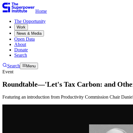
Home
The Opportunity​​​​‌ ‍ ​‍​‍‌‍ ‌ ​‍‌‍‍‌‌‍‌ ‌‍‍‌‌‍ ‍​‍​‍​ ‍‍​‍​‍‌ ​ ‌‍​‌‌‍ ‍‌‍‍‌‌ ‌​‌ ‍‌​‍ ‍‌‍‍‌‌‍ ​‍​‍​‍ ​​‍​‍‌‍‍​‌ ​‍‌‍‌‌‌‍‌‍​‍​‍​ ‍‍​‍​‍‌‍‍​‌ ‌​‌ ‌​‌ ​​​ ‍‍​‍ ​‍ ‌‍ ​‌‍ ‌‍​ ‌‍​‌‌‍ ​‌‍‍​‌‍ ‌ ​ ‌ ‌​​ ‍‍​ ​ ​ ​ ​ ​ ​ ​ ​‍ ‌‍‍‌‌‍ ‍‌ ‌​‌‍‌‌‌‍ ‍‌ ‌​​‍ ‌‍‌‌‌‍‌​‌‍‍‌‌ ‌​​‍ ‌‍ ‌‌‍ ‌‍‌​‌‍‌‌​ ‌‌ ​​‌ ​‍‌‍‌‌‌ ​ ‌‍‌‌‌‍ ‍‌ ‌​‌‍​‌‌ ‌​‌‍‍‌‌‍ ‌‍ ‍​ ‍ ‌‍‍‌‌‍‌​​ ‌​ ​‍​ ‌‍​ ‌‌​ ‌‍​ ​​‌‍‌‌​ ‍​​ ​​​‍ ‌​ ‌ ​ ‌​​ ‌‍​ ‌‌​‍ ‌​ ‌​​ ‍​​ ​ ​ ‍‌​‍ ‌​ ‍​​ ‌‍​ ​‍​ ‍‌​‍ ‌​ ‌‌​ ‌‌​ ‌ ​ ​‍‌‍‌‍​ ‍​​ ​‍​ ‍‌​ ‌‌​ ‍​​ ​​‌‍‌‌​ ‍ ‌ ‌​‌ ‍‌‌ ​​‌‍‌‌​ ‌‌ ​ ‌‍‌‌‌ ‌​‌ ‌​‌‍‍‌‌‍ ‍‌‍‌ ‌ ​ ​ ‍ ‌ ​​‌‍​‌‌ ‌​‌‍‍​​ ‌‌ ​ ‌‍‍‌‌ ‌​‌‍‌‌‌​ ‍‌‍​‌‌ ‌‍‌​‍‌‌ ‌​‌‍‌‌‌‍ ‌‌ ​ ​‍‌‌​ ‌‌‌​​‍‌‌ ‌‍‍ ‌‍‌‌‌ ‍‌​‍‌‌​ ​ ‌​‌​​‍‌‌​ ​ ‌​‌​​‍‌‌​ ​‍​ ​‍‌‍‌‌‌‍​‍‌‍‌‌‌‍​ ‌‍​‍‌‍​‌​ ​​​ ​​​ ​​​ ‌​​ ​​‌‍​ ​‍‌‌​ ​‍​ ​‍​‍‌‌​ ‌‌‌​‌​​‍ ‍‌‍ ​‌‍​‌‌‍​‍‌‍‌‌‌‍ ​​ ‌‍​‍‌‍​‌‌ ​ ‌‍‌‌‌‌‌‌‌ ​‍‌‍ ​​ ‌‌‍‍​‌ ‌​‌ ‌​‌ ​​​‍‌‌​ ​ ‌​​‌​‍‌‌​ ​‍‌​‌‍​‍‌‌​ ​‍‌​‌‍‌‍ ​‌‍ ‌‍​ ‌‍​‌‌‍ ​‌‍‍​‌‍ ‌ ​ ‌ ‌​​‍‌‌​ ​ ‌​​‌​ ​ ​ ​ ​ ​ ​ ​ ​‍‌‍‌‍‍‌‌‍‌​​ ‌​ ​‍​ ‌‍​ ‌‌​ ‌‍​ ​​‌‍‌‌​ ‍​​ ​​​‍ ‌​ ‌ ​ ‌​​ ‌‍​ ‌‌​‍ ‌​ ‌​​ ‍​​ ​ ​ ‍‌​‍ ‌​ ‍​​ ‌‍​ ​‍​ ‍‌​‍ ‌​ ‌‌​ ‌‌​ ‌ ​ ​‍‌‍‌‍​ ‍​​ ​‍​ ‍‌​ ‌‌​ ‍​​ ​​‌‍‌‌​‍‌‍‌ ‌​‌ ‍‌‌ ​​‌‍‌‌​ ‌‌ ​ ‌‍‌‌‌ ‌​‌ ‌​‌‍‍‌‌‍ ‍‌‍‌ ‌ ​ ​‍‌‍‌ ​​‌‍​‌‌ ‌​‌‍‍​​ ‌‌ ​ ‌‍‍‌‌ ‌​‌‍‌‌‌​ ‍‌‍​‌‌ ‌‍‌​‍‌‌ ‌​‌‍‌‌‌‍ ‌‌ ​ ​‍‌‌​ ‌‌‌​​‍‌‌ ‌‍‍ ‌‍‌‌‌ ‍‌​‍‌‌​ ​ ‌​‌​​‍‌‌​ ​ ‌​‌​​‍‌‌​ ​‍​ ​‍‌‍‌‌‌‍​‍‌‍‌‌‌‍​ ‌‍​‍‌‍​‌​ ​​​ ​​​ ​​​ ‌​​ ​​‌‍​ ​‍‌‌​ ​‍​ ​‍​‍‌‌​ ‌‌‌​‌​​‍ ‍‌‍ ​‌‍​‌‌‍​‍‌‍‌‌‌‍ ​​‍‌‍‌ ​​‌‍‌‌‌ ​‍‌ ​ ‌ ​​‌‍‌‌‌‍​ ‌ ‌​‌‍‍‌‌ ‌‍‌‍‌‌​ ‌‌ ​​‌ ‌‌‌‍​‍‌‍ ​‌‍‍‌‌ ​ ‌‍‍​‌‍‌‌‌‍‌​​‍​‍‌ ‌
Work​​​​‌ ‍ ​‍​‍‌‍ ‌ ​‍‌‍‍‌‌‍‌ ‌‍‍‌‌‍ ‍​‍​‍​ ‍‍​‍​‍‌ ​ ‌‍​‌‌‍ ‍‌‍‍‌‌ ‌​‌ ‍‌​‍ ‍‌‍‍‌‌‍ ​‍​‍​‍ ​​‍​‍‌‍‍​‌ ​‍‌‍‌‌‌‍‌‍​‍​‍​ ‍‍​‍​‍‌‍‍​‌ ‌​‌ ‌​‌ ​​​ ‍‍​‍ ​‍ ‌‍ ​‌‍ ‌‍​ ‌‍​‌‌‍ ​‌‍‍​‌‍ ‌ ​ ‌ ‌​​ ‍‍​ ​ ​ ​ ​ ​ ​ ​ ​‍ ‌‍‍‌‌‍ ‍‌ ‌​‌‍‌‌‌‍ ‍‌ ‌​​‍ ‌‍‌‌‌‍‌​‌‍‍‌‌ ‌​​‍ ‌‍ ‌‌‍ ‌‍‌​‌‍‌‌​ ‌‌ ​​‌ ​‍‌‍‌‌‌ ​ ‌‍‌‌‌‍ ‍‌ ‌​‌‍​‌‌ ‌​‌‍‍‌‌‍ ‌‍ ‍​ ‍ ‌‍‍‌‌‍‌​​ ‌​ ​‍​ ‌‍​ ‌‌​ ‌‍​ ​​‌‍‌‌​ ‍​​ ​​​‍ ‌​ ‌ ​ ‌​​ ‌‍​ ‌‌​‍ ‌​ ‌​​ ‍​​ ​ ​ ‍‌​‍ ‌​ ‍​​ ‌‍​ ​‍​ ‍‌​‍ ‌​ ‌‌​ ‌‌​ ‌ ​ ​‍‌‍‌‍​ ‍​​ ​‍​ ‍‌​ ‌‌​ ‍​​ ​​‌‍‌‌​ ‍ ‌ ‌​‌ ‍‌‌ ​​‌‍‌‌​ ‌‌ ​ ‌‍‌‌‌ ‌​‌ ‌​‌‍‍‌‌‍ ‍‌‍‌ ‌ ​ ​ ‍ ‌ ​​‌‍​‌‌ ‌​‌‍‍​​ ‌‌ ​ ‌‍‍‌‌ ‌​‌‍‌‌‌​ ‍‌‍​‌‌ ‌‍‌​‍‌‌ ‌​‌‍‌‌‌‍ ‌‌ ​ ​‍‌‌​ ‌‌‌​​‍‌‌ ‌‍‍ ‌‍‌‌‌ ‍‌​‍‌‌​ ​ ‌​‌​​‍‌‌​ ​ ‌​‌​​‍‌‌​ ​‍​ ​‍​ ‌‌​ ​​‌‍‌‍‌‍​‌‌‍‌​​ ‌‌​ ‌ ‌‍‌‍​ ‌ ‌‍​‌‌‍‌‌​ ​‍​ ‌ ​ ‌​‌‍‌‌​ ‍‌‌‍​ ​ ​​‌‍‌​​ ‍‌​ ​ ​ ‌‌​ ‌‌​ ​‍​ ‌ ​ ‌ ​ ‌‌‌‍‌​‌‍​‌​ ‍‌​ ​​​ ‌ ​‍‌‌​ ​‍​ ​‍​‍‌‌​ ‌‌‌​‌​​‍ ‍‌‍ ​‌‍​‌‌‍​‍‌‍‌‌‌‍ ​​ ‌‍​‍‌‍​‌‌ ​ ‌‍‌‌‌‌‌‌‌ ​‍‌‍ ​​ ‌‌‍‍​‌ ‌​‌ ‌​‌ ​​​‍‌‌​ ​ ‌​​‌​‍‌‌​ ​‍‌​‌‍​‍‌‌​ ​‍‌​‌‍‌‍ ​‌‍ ‌‍​ ‌‍​‌‌‍ ​‌‍‍​‌‍ ‌ ​ ‌ ‌​​‍‌‌​ ​ ‌​​‌​ ​ ​ ​ ​ ​ ​ ​ ​‍‌‍‌‍‍‌‌‍‌​​ ‌​ ​‍​ ‌‍​ ‌‌​ ‌‍​ ​​‌‍‌‌​ ‍​​ ​​​‍ ‌​ ‌ ​ ‌​​ ‌‍​ ‌‌​‍ ‌​ ‌​​ ‍​​ ​ ​ ‍‌​‍ ‌​ ‍​​ ‌‍​ ​‍​ ‍‌​‍ ‌​ ‌‌​ ‌‌​ ‌ ​ ​‍‌‍‌‍​ ‍​​ ​‍​ ‍‌​ ‌‌​ ‍​​ ​​‌‍‌‌​‍‌‍‌ ‌​‌ ‍‌‌ ​​‌‍‌‌​ ‌‌ ​ ‌‍‌‌‌ ‌​‌ ‌​‌‍‍‌‌‍ ‍‌‍‌ ‌ ​ ​‍‌‍‌ ​​‌‍​‌‌ ‌​‌‍‍​​ ‌‌ ​ ‌‍‍‌‌ ‌​‌‍‌‌‌​ ‍‌‍​‌‌ ‌‍‌​‍‌‌ ‌​‌‍‌‌‌‍ ‌‌ ​ ​‍‌‌​ ‌‌‌​​‍‌‌ ‌‍‍ ‌‍‌‌‌ ‍‌​‍‌‌​ ​ ‌​‌​​‍‌‌​ ​ ‌​‌​​‍‌‌​ ​‍​ ​‍​ ‌‌​ ​​‌‍‌‍‌‍​‌‌‍‌​​ ‌‌​ ‌ ‌‍‌‍​ ‌ ‌‍​‌‌‍‌‌​ ​‍​ ‌ ​ ‌​‌‍‌‌​ ‍‌‌‍​ ​ ​​‌‍‌​​ ‍‌​ ​ ​ ‌‌​ ‌‌​ ​‍​ ‌ ​ ‌ ​ ‌‌‌‍‌​‌‍​‌​ ‍‌​ ​​​ ‌ ​‍‌‌​ ​‍​ ​‍​‍‌‌​ ‌‌‌​‌​​‍ ‍‌‍ ​‌‍​‌‌‍​‍‌‍‌‌‌‍ ​​‍‌‍‌ ​​‌‍‌‌‌ ​‍‌ ​ ‌ ​​‌‍‌‌‌‍​ ‌ ‌​‌‍‍‌‌ ‌‍‌‍‌‌​ ‌‌ ​​‌ ‌‌‌‍​‍‌‍ ​‌‍‍‌‌ ​ ‌‍‍​‌‍‌‌‌‍‌​​‍​‍‌ ‌
News & Media​​​​‌ ‍ ​‍​‍‌‍ ‌ ​‍‌‍‍‌‌‍‌ ‌‍‍‌‌‍ ‍​‍​‍​ ‍‍​‍​‍‌ ​ ‌‍​‌‌‍ ‍‌‍‍‌‌ ‌​‌ ‍‌​‍ ‍‌‍‍‌‌‍ ​‍​‍​‍ ​​‍​‍‌‍‍​‌ ​‍‌‍‌‌‌‍‌‍​‍​‍​ ‍‍​‍​‍‌‍‍​‌ ‌​‌ ‌​‌ ​​​ ‍‍​‍ ​‍ ‌‍ ​‌‍ ‌‍​ ‌‍​‌‌‍ ​‌‍‍​‌‍ ‌ ​ ‌ ‌​​ ‍‍​ ​ ​ ​ ​ ​ ​ ​ ​‍ ‌‍‍‌‌‍ ‍‌ ‌​‌‍‌‌‌‍ ‍‌ ‌​​‍ ‌‍‌‌‌‍‌​‌‍‍‌‌ ‌​​‍ ‌‍ ‌‌‍ ‌‍‌​‌‍‌‌​ ‌‌ ​​‌ ​‍‌‍‌‌‌ ​ ‌‍‌‌‌‍ ‍‌ ‌​‌‍​‌‌ ‌​‌‍‍‌‌‍ ‌‍ ‍​ ‍ ‌‍‍‌‌‍‌​​ ‌​ ​‍​ ‌‍​ ‌‌​ ‌‍​ ​​‌‍‌‌​ ‍​​ ​​​‍ ‌​ ‌ ​ ‌​​ ‌‍​ ‌‌​‍ ‌​ ‌​​ ‍​​ ​ ​ ‍‌​‍ ‌​ ‍​​ ‌‍​ ​‍​ ‍‌​‍ ‌​ ‌‌​ ‌‌​ ‌ ​ ​‍‌‍‌‍​ ‍​​ ​‍​ ‍‌​ ‌‌​ ‍​​ ​​‌‍‌‌​ ‍ ‌ ‌​‌ ‍‌‌ ​​‌‍‌‌​ ‌‌ ​ ‌‍‌‌‌ ‌​‌ ‌​‌‍‍‌‌‍ ‍‌‍‌ ‌ ​ ​ ‍ ‌ ​​‌‍​‌‌ ‌​‌‍‍​​ ‌‌ ​ ‌‍‍‌‌ ‌​‌‍‌‌‌​ ‍‌‍​‌‌ ‌‍‌​‍‌‌ ‌​‌‍‌‌‌‍ ‌‌ ​ ​‍‌‌​ ‌‌‌​​‍‌‌ ‌‍‍ ‌‍‌‌‌ ‍‌​‍‌‌​ ​ ‌​‌​​‍‌‌​ ​ ‌​‌​​‍‌‌​ ​‍​ ​‍​ ​​​ ​ ​ ‌‌​ ‍‌​ ‌‍‌‍‌‌‌‍‌​‌‍‌‌​ ‍​​ ​​​ ‌ ​ ‌‌​‍‌‌​ ​‍​ ​‍​‍‌‌​ ‌‌‌​‌​​‍ ‍‌‍ ​‌‍​‌‌‍​‍‌‍‌‌‌‍ ​​ ‌‍​‍‌‍​‌‌ ​ ‌‍‌‌‌‌‌‌‌ ​‍‌‍ ​​ ‌‌‍‍​‌ ‌​‌ ‌​‌ ​​​‍‌‌​ ​ ‌​​‌​‍‌‌​ ​‍‌​‌‍​‍‌‌​ ​‍‌​‌‍‌‍ ​‌‍ ‌‍​ ‌‍​‌‌‍ ​‌‍‍​‌‍ ‌ ​ ‌ ‌​​‍‌‌​ ​ ‌​​‌​ ​ ​ ​ ​ ​ ​ ​ ​‍‌‍‌‍‍‌‌‍‌​​ ‌​ ​‍​ ‌‍​ ‌‌​ ‌‍​ ​​‌‍‌‌​ ‍​​ ​​​‍ ‌​ ‌ ​ ‌​​ ‌‍​ ‌‌​‍ ‌​ ‌​​ ‍​​ ​ ​ ‍‌​‍ ‌​ ‍​​ ‌‍​ ​‍​ ‍‌​‍ ‌​ ‌‌​ ‌‌​ ‌ ​ ​‍‌‍‌‍​ ‍​​ ​‍​ ‍‌​ ‌‌​ ‍​​ ​​‌‍‌‌​‍‌‍‌ ‌​‌ ‍‌‌ ​​‌‍‌‌​ ‌‌ ​ ‌‍‌‌‌ ‌​‌ ‌​‌‍‍‌‌‍ ‍‌‍‌ ‌ ​ ​‍‌‍‌ ​​‌‍​‌‌ ‌​‌‍‍​​ ‌‌ ​ ‌‍‍‌‌ ‌​‌‍‌‌‌​ ‍‌‍​‌‌ ‌‍‌​‍‌‌ ‌​‌‍‌‌‌‍ ‌‌ ​ ​‍‌‌​ ‌‌‌​​‍‌‌ ‌‍‍ ‌‍‌‌‌ ‍‌​‍‌‌​ ​ ‌​‌​​‍‌‌​ ​ ‌​‌​​‍‌‌​ ​‍​ ​‍​ ​​​ ​ ​ ‌‌​ ‍‌​ ‌‍‌‍‌‌‌‍‌​‌‍‌‌​ ‍​​ ​​​ ‌ ​ ‌‌​‍‌‌​ ​‍​ ​‍​‍‌‌​ ‌‌‌​‌​​‍ ‍‌‍ ​‌‍​‌‌‍​‍‌‍‌‌‌‍ ​​‍‌‍‌ ​​‌‍‌‌‌ ​‍‌ ​ ‌ ​​‌‍‌‌‌‍​ ‌ ‌​‌‍‍‌‌ ‌‍‌‍‌‌​ ‌‌ ​​‌ ‌‌‌‍​‍‌‍ ​‌‍‍‌‌ ​ ‌‍‍​‌‍‌‌‌‍‌​​‍​‍‌ ‌
Open Data​​​​‌ ‍ ​‍​‍‌‍ ‌ ​‍‌‍‍‌‌‍‌ ‌‍‍‌‌‍ ‍​‍​‍​ ‍‍​‍​‍‌ ​ ‌‍​‌‌‍ ‍‌‍‍‌‌ ‌​‌ ‍‌​‍ ‍‌‍‍‌‌‍ ​‍​‍​‍ ​​‍​‍‌‍‍​‌ ​‍‌‍‌‌‌‍‌‍​‍​‍​ ‍‍​‍​‍‌‍‍​‌ ‌​‌ ‌​‌ ​​​ ‍‍​‍ ​‍ ‌‍ ​‌‍ ‌‍​ ‌‍​‌‌‍ ​‌‍‍​‌‍ ‌ ​ ‌ ‌​​ ‍‍​ ​ ​ ​ ​ ​ ​ ​ ​‍ ‌‍‍‌‌‍ ‍‌ ‌​‌‍‌‌‌‍ ‍‌ ‌​​‍ ‌‍‌‌‌‍‌​‌‍‍‌‌ ‌​​‍ ‌‍ ‌‌‍ ‌‍‌​‌‍‌‌​ ‌‌ ​​‌ ​‍‌‍‌‌‌ ​ ‌‍‌‌‌‍ ‍‌ ‌​‌‍​‌‌ ‌​‌‍‍‌‌‍ ‌‍ ‍​ ‍ ‌‍‍‌‌‍‌​​ ‌​ ​‍​ ‌‍​ ‌‌​ ‌‍​ ​​‌‍‌‌​ ‍​​ ​​​‍ ‌​ ‌ ​ ‌​​ ‌‍​ ‌‌​‍ ‌​ ‌​​ ‍​​ ​ ​ ‍‌​‍ ‌​ ‍​​ ‌‍​ ​‍​ ‍‌​‍ ‌​ ‌‌​ ‌‌​ ‌ ​ ​‍‌‍‌‍​ ‍​​ ​‍​ ‍‌​ ‌‌​ ‍​​ ​​‌‍‌‌​ ‍ ‌ ‌​‌ ‍‌‌ ​​‌‍‌‌​ ‌‌ ​ ‌‍‌‌‌ ‌​‌ ‌​‌‍‍‌‌‍ ‍‌‍‌ ‌ ​ ​ ‍ ‌ ​​‌‍​‌‌ ‌​‌‍‍​​ ‌‌ ​ ‌‍‍‌‌ ‌​‌‍‌‌‌​ ‍‌‍​‌‌ ‌‍‌​‍‌‌ ‌​‌‍‌‌‌‍ ‌‌ ​ ​‍‌‌​ ‌‌‌​​‍‌‌ ‌‍‍ ‌‍‌‌‌ ‍‌​‍‌‌​ ​ ‌​‌​​‍‌‌​ ​ ‌​‌​​‍‌‌​ ​‍​ ​‍​ ‍​‌‍‌‍‌‍‌​​ ​ ​ ‍​‌‍​‍‌‍‌‌‌‍​ ​ ​‍‌‍​‍​ ‍‌​ ​ ​‍‌‌​ ​‍​ ​‍​‍‌‌​ ‌‌‌​‌​​‍ ‍‌‍ ​‌‍​‌‌‍​‍‌‍‌‌‌‍ ​​ ‌‍​‍‌‍​‌‌ ​ ‌‍‌‌‌‌‌‌‌ ​‍‌‍ ​​ ‌‌‍‍​‌ ‌​‌ ‌​‌ ​​​‍‌‌​ ​ ‌​​‌​‍‌‌​ ​‍‌​‌‍​‍‌‌​ ​‍‌​‌‍‌‍ ​‌‍ ‌‍​ ‌‍​‌‌‍ ​‌‍‍​‌‍ ‌ ​ ‌ ‌​​‍‌‌​ ​ ‌​​‌​ ​ ​ ​ ​ ​ ​ ​ ​‍‌‍‌‍‍‌‌‍‌​​ ‌​ ​‍​ ‌‍​ ‌‌​ ‌‍​ ​​‌‍‌‌​ ‍​​ ​​​‍ ‌​ ‌ ​ ‌​​ ‌‍​ ‌‌​‍ ‌​ ‌​​ ‍​​ ​ ​ ‍‌​‍ ‌​ ‍​​ ‌‍​ ​‍​ ‍‌​‍ ‌​ ‌‌​ ‌‌​ ‌ ​ ​‍‌‍‌‍​ ‍​​ ​‍​ ‍‌​ ‌‌​ ‍​​ ​​‌‍‌‌​‍‌‍‌ ‌​‌ ‍‌‌ ​​‌‍‌‌​ ‌‌ ​ ‌‍‌‌‌ ‌​‌ ‌​‌‍‍‌‌‍ ‍‌‍‌ ‌ ​ ​‍‌‍‌ ​​‌‍​‌‌ ‌​‌‍‍​​ ‌‌ ​ ‌‍‍‌‌ ‌​‌‍‌‌‌​ ‍‌‍​‌‌ ‌‍‌​‍‌‌ ‌​‌‍‌‌‌‍ ‌‌ ​ ​‍‌‌​ ‌‌‌​​‍‌‌ ‌‍‍ ‌‍‌‌‌ ‍‌​‍‌‌​ ​ ‌​‌​​‍‌‌​ ​ ‌​‌​​‍‌‌​ ​‍​ ​‍​ ‍​‌‍‌‍‌‍‌​​ ​ ​ ‍​‌‍​‍‌‍‌‌‌‍​ ​ ​‍‌‍​‍​ ‍‌​ ​ ​‍‌‌​ ​‍​ ​‍​‍‌‌​ ‌‌‌​‌​​‍ ‍‌‍ ​‌‍​‌‌‍​‍‌‍‌‌‌‍ ​​‍‌‍‌ ​​‌‍‌‌‌ ​‍‌ ​ ‌ ​​‌‍‌‌‌‍​ ‌ ‌​‌‍‍‌‌ ‌‍‌‍‌‌​ ‌‌ ​​‌ ‌‌‌‍​‍‌‍ ​‌‍‍‌‌ ​ ‌‍‍​‌‍‌‌‌‍‌​​‍​‍‌ ‌
About​​​​‌ ‍ ​‍​‍‌‍ ‌ ​‍‌‍‍‌‌‍‌ ‌‍‍‌‌‍ ‍​‍​‍​ ‍‍​‍​‍‌ ​ ‌‍​‌‌‍ ‍‌‍‍‌‌ ‌​‌ ‍‌​‍ ‍‌‍‍‌‌‍ ​‍​‍​‍ ​​‍​‍‌‍‍​‌ ​‍‌‍‌‌‌‍‌‍​‍​‍​ ‍‍​‍​‍‌‍‍​‌ ‌​‌ ‌​‌ ​​​ ‍‍​‍ ​‍ ‌‍ ​‌‍ ‌‍​ ‌‍​‌‌‍ ​‌‍‍​‌‍ ‌ ​ ‌ ‌​​ ‍‍​ ​ ​ ​ ​ ​ ​ ​ ​‍ ‌‍‍‌‌‍ ‍‌ ‌​‌‍‌‌‌‍ ‍‌ ‌​​‍ ‌‍‌‌‌‍‌​‌‍‍‌‌ ‌​​‍ ‌‍ ‌‌‍ ‌‍‌​‌‍‌‌​ ‌‌ ​​‌ ​‍‌‍‌‌‌ ​ ‌‍‌‌‌‍ ‍‌ ‌​‌‍​‌‌ ‌​‌‍‍‌‌‍ ‌‍ ‍​ ‍ ‌‍‍‌‌‍‌​​ ‌​ ​‍​ ‌‍​ ‌‌​ ‌‍​ ​​‌‍‌‌​ ‍​​ ​​​‍ ‌​ ‌ ​ ‌​​ ‌‍​ ‌‌​‍ ‌​ ‌​​ ‍​​ ​ ​ ‍‌​‍ ‌​ ‍​​ ‌‍​ ​‍​ ‍‌​‍ ‌​ ‌‌​ ‌‌​ ‌ ​ ​‍‌‍‌‍​ ‍​​ ​‍​ ‍‌​ ‌‌​ ‍​​ ​​‌‍‌‌​ ‍ ‌ ‌​‌ ‍‌‌ ​​‌‍‌‌​ ‌‌ ​ ‌‍‌‌‌ ‌​‌ ‌​‌‍‍‌‌‍ ‍‌‍‌ ‌ ​ ​ ‍ ‌ ​​‌‍​‌‌ ‌​‌‍‍​​ ‌‌ ​ ‌‍‍‌‌ ‌​‌‍‌‌‌​ ‍‌‍​‌‌ ‌‍‌​‍‌‌ ‌​‌‍‌‌‌‍ ‌‌ ​ ​‍‌‌​ ‌‌‌​​‍‌‌ ‌‍‍ ‌‍‌‌‌ ‍‌​‍‌‌​ ​ ‌​‌​​‍‌‌​ ​ ‌​‌​​‍‌‌​ ​‍​ ​‍​ ‌‍​ ​ ‌‍‌‌‌‍​‌‌‍​‍‌‍‌​‌‍‌‌​ ​​​ ‌‍​ ‌ ​ ‌ ​ ‌‌​‍‌‌​ ​‍​ ​‍​‍‌‌​ ‌‌‌​‌​​‍ ‍‌‍ ​‌‍​‌‌‍​‍‌‍‌‌‌‍ ​​ ‌‍​‍‌‍​‌‌ ​ ‌‍‌‌‌‌‌‌‌ ​‍‌‍ ​​ ‌‌‍‍​‌ ‌​‌ ‌​‌ ​​​‍‌‌​ ​ ‌​​‌​‍‌‌​ ​‍‌​‌‍​‍‌‌​ ​‍‌​‌‍‌‍ ​‌‍ ‌‍​ ‌‍​‌‌‍ ​‌‍‍​‌‍ ‌ ​ ‌ ‌​​‍‌‌​ ​ ‌​​‌​ ​ ​ ​ ​ ​ ​ ​ ​‍‌‍‌‍‍‌‌‍‌​​ ‌​ ​‍​ ‌‍​ ‌‌​ ‌‍​ ​​‌‍‌‌​ ‍​​ ​​​‍ ‌​ ‌ ​ ‌​​ ‌‍​ ‌‌​‍ ‌​ ‌​​ ‍​​ ​ ​ ‍‌​‍ ‌​ ‍​​ ‌‍​ ​‍​ ‍‌​‍ ‌​ ‌‌​ ‌‌​ ‌ ​ ​‍‌‍‌‍​ ‍​​ ​‍​ ‍‌​ ‌‌​ ‍​​ ​​‌‍‌‌​‍‌‍‌ ‌​‌ ‍‌‌ ​​‌‍‌‌​ ‌‌ ​ ‌‍‌‌‌ ‌​‌ ‌​‌‍‍‌‌‍ ‍‌‍‌ ‌ ​ ​‍‌‍‌ ​​‌‍​‌‌ ‌​‌‍‍​​ ‌‌ ​ ‌‍‍‌‌ ‌​‌‍‌‌‌​ ‍‌‍​‌‌ ‌‍‌​‍‌‌ ‌​‌‍‌‌‌‍ ‌‌ ​ ​‍‌‌​ ‌‌‌​​‍‌‌ ‌‍‍ ‌‍‌‌‌ ‍‌​‍‌‌​ ​ ‌​‌​​‍‌‌​ ​ ‌​‌​​‍‌‌​ ​‍​ ​‍​ ‌‍​ ​ ‌‍‌‌‌‍​‌‌‍​‍‌‍‌​‌‍‌‌​ ​​​ ‌‍​ ‌ ​ ‌ ​ ‌‌​‍‌‌​ ​‍​ ​‍​‍‌‌​ ‌‌‌​‌​​‍ ‍‌‍ ​‌‍​‌‌‍​‍‌‍‌‌‌‍ ​​‍‌‍‌ ​​‌‍‌‌‌ ​‍‌ ​ ‌ ​​‌‍‌‌‌‍​ ‌ ‌​‌‍‍‌‌ ‌‍‌‍‌‌​ ‌‌ ​​‌ ‌‌‌‍​‍‌‍ ​‌‍‍‌‌ ​ ‌‍‍​‌‍‌‌‌‍‌​​‍​‍‌ ‌
Donate​​​​‌ ‍ ​‍​‍‌‍ ‌ ​‍‌‍‍‌‌‍‌ ‌‍‍‌‌‍ ‍​‍​‍​ ‍‍​‍​‍‌ ​ ‌‍​‌‌‍ ‍‌‍‍‌‌ ‌​‌ ‍‌​‍ ‍‌‍‍‌‌‍ ​‍​‍​‍ ​​‍​‍‌‍‍​‌ ​‍‌‍‌‌‌‍‌‍​‍​‍​ ‍‍​‍​‍‌‍‍​‌ ‌​‌ ‌​‌ ​​​ ‍‍​‍ ​‍ ‌‍ ​‌‍ ‌‍​ ‌‍​‌‌‍ ​‌‍‍​‌‍ ‌ ​ ‌ ‌​​ ‍‍​ ​ ​ ​ ​ ​ ​ ​ ​‍ ‌‍‍‌‌‍ ‍‌ ‌​‌‍‌‌‌‍ ‍‌ ‌​​‍ ‌‍‌‌‌‍‌​‌‍‍‌‌ ‌​​‍ ‌‍ ‌‌‍ ‌‍‌​‌‍‌‌​ ‌‌ ​​‌ ​‍‌‍‌‌‌ ​ ‌‍‌‌‌‍ ‍‌ ‌​‌‍​‌‌ ‌​‌‍‍‌‌‍ ‌‍ ‍​ ‍ ‌‍‍‌‌‍‌​​ ‌​ ​‍​ ‌‍​ ‌‌​ ‌‍​ ​​‌‍‌‌​ ‍​​ ​​​‍ ‌​ ‌ ​ ‌​​ ‌‍​ ‌‌​‍ ‌​ ‌​​ ‍​​ ​ ​ ‍‌​‍ ‌​ ‍​​ ‌‍​ ​‍​ ‍‌​‍ ‌​ ‌‌​ ‌‌​ ‌ ​ ​‍‌‍‌‍​ ‍​​ ​‍​ ‍‌​ ‌‌​ ‍​​ ​​‌‍‌‌​ ‍ ‌ ‌​‌ ‍‌‌ ​​‌‍‌‌​ ‌‌ ​ ‌‍‌‌‌ ‌​‌ ‌​‌‍‍‌‌‍ ‍‌‍‌ ‌ ​ ​ ‍ ‌ ​​‌‍​‌‌ ‌​‌‍‍​​ ‌‌ ​ ‌‍‍‌‌ ‌​‌‍‌‌‌​ ‍‌‍​‌‌ ‌‍‌​‍‌‌ ‌​‌‍‌‌‌‍ ‌‌ ​ ​‍‌‌​ ‌‌‌​​‍‌‌ ‌‍‍ ‌‍‌‌‌ ‍‌​‍‌‌​ ​ ‌​‌​​‍‌‌​ ​ ‌​‌​​‍‌‌​ ​‍​ ​‍​ ‌​​ ‍‌​ ‌‍​ ​ ​ ‍​‌‍​ ​ ‌‌​ ​‍‌‍‌‌​ ​‍​ ‌‌‌‍‌‌​‍‌‌​ ​‍​ ​‍​‍‌‌​ ‌‌‌​‌​​‍ ‍‌‍ ​‌‍​‌‌‍​‍‌‍‌‌‌‍ ​​ ‌‍​‍‌‍​‌‌ ​ ‌‍‌‌‌‌‌‌‌ ​‍‌‍ ​​ ‌‌‍‍​‌ ‌​‌ ‌​‌ ​​​‍‌‌​ ​ ‌​​‌​‍‌‌​ ​‍‌​‌‍​‍‌‌​ ​‍‌​‌‍‌‍ ​‌‍ ‌‍​ ‌‍​‌‌‍ ​‌‍‍​‌‍ ‌ ​ ‌ ‌​​‍‌‌​ ​ ‌​​‌​ ​ ​ ​ ​ ​ ​ ​ ​‍‌‍‌‍‍‌‌‍‌​​ ‌​ ​‍​ ‌‍​ ‌‌​ ‌‍​ ​​‌‍‌‌​ ‍​​ ​​​‍ ‌​ ‌ ​ ‌​​ ‌‍​ ‌‌​‍ ‌​ ‌​​ ‍​​ ​ ​ ‍‌​‍ ‌​ ‍​​ ‌‍​ ​‍​ ‍‌​‍ ‌​ ‌‌​ ‌‌​ ‌ ​ ​‍‌‍‌‍​ ‍​​ ​‍​ ‍‌​ ‌‌​ ‍​​ ​​‌‍‌‌​‍‌‍‌ ‌​‌ ‍‌‌ ​​‌‍‌‌​ ‌‌ ​ ‌‍‌‌‌ ‌​‌ ‌​‌‍‍‌‌‍ ‍‌‍‌ ‌ ​ ​‍‌‍‌ ​​‌‍​‌‌ ‌​‌‍‍​​ ‌‌ ​ ‌‍‍‌‌ ‌​‌‍‌‌‌​ ‍‌‍​‌‌ ‌‍‌​‍‌‌ ‌​‌‍‌‌‌‍ ‌‌ ​ ​‍‌‌​ ‌‌‌​​‍‌‌ ‌‍‍ ‌‍‌‌‌ ‍‌​‍‌‌​ ​ ‌​‌​​‍‌‌​ ​ ‌​‌​​‍‌‌​ ​‍​ ​‍​ ‌​​ ‍‌​ ‌‍​ ​ ​ ‍​‌‍​ ​ ‌‌​ ​‍‌‍‌‌​ ​‍​ ‌‌‌‍‌‌​‍‌‌​ ​‍​ ​‍​‍‌‌​ ‌‌‌​‌​​‍ ‍‌‍ ​‌‍​‌‌‍​‍‌‍‌‌‌‍ ​​‍‌‍‌ ​​‌‍‌‌‌ ​‍‌ ​ ‌ ​​‌‍‌‌‌‍​ ‌ ‌​‌‍‍‌‌ ‌‍‌‍‌‌​ ‌‌ ​​‌ ‌‌‌‍​‍‌‍ ​‌‍‍‌‌ ​ ‌‍‍​‌‍‌‌‌‍‌​​‍​‍‌ ‌
Search
Search
Menu
Event
Roundtable—'Let's Tax Carbon: and Other Ideas for a Better Australia'​​​​‌ ‍ ​‍​‍‌‍ ‌ ​‍‌‍‍‌‌‍‌ ‌‍‍‌‌‍ ‍​‍​‍​ ‍‍​‍​‍‌ ​ ‌‍​‌‌‍ ‍‌‍‍‌‌ ‌​‌ ‍‌​‍ ‍‌‍‍‌‌‍ ​‍​‍​‍ ​​‍​‍‌‍‍​‌ ​‍‌‍‌‌‌‍‌‍​‍​‍​ ‍‍​‍​‍‌‍‍​‌ ‌​‌ ‌​‌ ​​​ ‍‍​‍ ​‍ ‌‍ ​‌‍ ‌‍​ ‌‍​‌‌‍ ​‌‍‍​‌‍ ‌ ​ ‌ ‌​​ ‍‍​ ​ ​ ​ ​ ​ ​ ​ ​‍ ‌‍‍‌‌‍ ‍‌ ‌​‌‍‌‌‌‍ ‍‌ ‌​​‍ ‌‍‌‌‌‍‌​‌‍‍‌‌ ‌​​‍ ‌‍ ‌‌‍ ‌‍‌​‌‍‌‌​ ‌‌ ​​‌ ​‍‌‍‌‌‌ ​ ‌‍‌‌‌‍ ‍‌ ‌​‌‍​‌‌ ‌​‌‍‍‌‌‍ ‌‍ ‍​ ‍ ‌‍‍‌‌‍‌​​ ‌‌‍​‍‌‍‌‌‌‍‌​​ ‌​​ ‌‍​ ​‍​ ​ ​ ‌ ​‍ ‌‌‍​ ‌‍​‌​ ​ ​ ‌ ​‍ ‌​ ‌​‌‍​ ​ ‌ ​ ‍​​‍ ‌​ ‍​​ ​ ‌‍‌‌​ ‌‍​‍ ‌‌‍‌‍​ ​‌​ ​‌​ ‌​​ ‍‌‌‍‌‍‌‍​‌‌‍​‍​ ‌ ​ ​‍​ ‌‍‌‍​‌​ ‍ ‌ ‌​‌ ‍‌‌ ​​‌‍‌‌​ ‌‌‍ ‍‌‍‌‌‌ ‌ ‌ ​ ​ ‍ ‌ ​​‌‍​‌‌ ‌​‌‍‍​​ ‌‌ ‌​‌‍‍‌‌ ‌​‌‍ ​‌‍‌‌​ ‌‍​‍‌‍​‌‌ ​ ‌‍‌‌‌‌‌‌‌ ​‍‌‍ ​
Featuring an introduction from Productivity Commission Chair Danielle Wood and contributions from TSI chair Rod Sims and CEO Baethan Mullen.​​​​‌ ‍ ​‍​‍‌‍ ‌ ​‍‌‍‍‌‌‍‌ ‌‍‍‌‌‍ ‍​‍​‍​ ‍‍​‍​‍‌ ​ ‌‍​‌‌‍ ‍‌‍‍‌‌ ‌​‌ ‍‌​‍ ‍‌‍‍‌‌‍ ​‍​‍​‍ ​​‍​‍‌‍‍​‌ ​‍‌‍‌‌‌‍‌‍​‍​‍​ ‍‍​‍​‍‌‍‍​‌ ‌​‌ ‌​‌ ​​​ ‍‍​‍ ​‍ ‌‍ ​‌‍ ‌‍​ ‌‍​‌‌‍ ​‌‍‍​‌‍ ‌ ​ ‌ ‌​​ ‍‍​ ​ ​ ​ ​ ​ ​ ​ ​‍ ‌‍‍‌‌‍ ‍‌ ‌​‌‍‌‌‌‍ ‍‌ ‌​​‍ ‌‍‌‌‌‍‌​‌‍‍‌‌ ‌​​‍ ‌‍ ‌‌‍ ‌‍‌​‌‍‌‌​ ‌‌ ​​‌ ​‍‌‍‌‌‌ ​ ‌‍‌‌‌‍ ‍‌ ‌​‌‍​‌‌ ‌​‌‍‍‌‌‍ ‌‍ ‍​ ‍ ‌‍‍‌‌‍‌​​ ‌‌‍​‍‌‍‌‌‌‍‌​​ ‌​​ ‌‍​ ​‍​ ​ ​ ‌ ​‍ ‌‌‍​ ‌‍​‌​ ​ ​ ‌ ​‍ ‌​ ‌​‌‍​ ​ ‌ ​ ‍​​‍ ‌​ ‍​​ ​ ‌‍‌‌​ ‌‍​‍ ‌‌‍‌‍​ ​‌​ ​‌​ ‌​​ ‍‌‌‍‌‍‌‍​‌‌‍​‍​ ‌ ​ ​‍​ ‌‍‌‍​‌​ ‍ ‌ ‌​‌ ‍‌‌ ​​‌‍‌‌​ ‌‌‍ ‍‌‍‌‌‌ ‌ ‌ ​ ​ ‍ ‌ ​​‌‍​‌‌ ‌​‌‍‍​​ ‌‌‍‌​‌‍‌‌‌ ​ ‌‍​ ‌ ​‍‌‍‍‌‌ ​​‌ ‌​‌‍‍‌‌‍ ‌‍ ‍​‍‌‌​ ‌‌‌​​‍‌‌ ‌‍‍ ‌‍‌‌‌ ‍‌​‍‌‌​ ​ ‌​‌​​‍‌‌​ ​ ‌​‌​​‍‌‌​ ​‍​ ​‍​ ‌‍​ ‍​‌‍‌​​ ​‌‌‍​ ‌‍​‍‌‍‌​​ ​ ​ ‌‍​ ‌‌​ ‌​‌‍​‍​‍‌‌​ ​‍​ ​‍​‍‌‌​ ‌‌‌​‌​​‍ ‍‌‍​ ‌‍‍​‌‍‍‌‌‍ ​‌‍‌