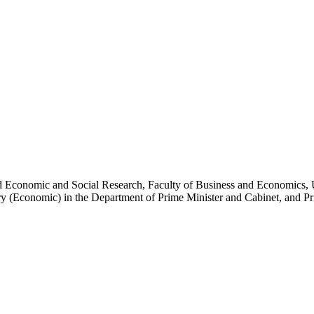
ied Economic and Social Research, Faculty of Business and Economics, 
​‌‍‌‌​ ‌‌ ​​‌ ​‍‌‍‌‌‌ ​ ‌‍‌‌‌‍ ‍‌ ‌​‌‍​‌‌ ‌​‌‍‍‌‌‍ ‌‍ ‍​ ‍ ‌‍‍‌‌‍‌​​ ‌​ ‌‌​ ‍​​ ‌‌​ ​‍‌‍‌​​ ‍‌​ ‌‍​ ‍​​‍ ‌​ ‍​​ ‍‌‌‍​‍​ ‌ ​‍ ‌​ ‌​​ ‍​​ ‌​‌‍‌‍​‍ ‌‌‍​‍​ ​‍​ ‍​​ ‌‍​‍ ‌​ ‍‌​ ‌‌​ ​‌‌‍​ ‌‍​‌​ ​ ​ ‍​​ ​‍‌‍​ ​ ​‌​ ‌​​ ‍‌​ ‍ ‌ ‌​‌ ‍‌‌ ​​‌‍‌‌​ ‌‌‍​‌‌ ‌‌‌ ‌​‌‍‍​‌‍ ‌ ​‍​ ‍ ‌ ​​‌‍​‌‌ ‌​‌‍‍​​ ‌‌‍‌​‌‍‌‌‌ ​ ‌‍​ ‌ ​‍‌‍‍‌‌ ​​‌ ‌​‌‍‍‌‌‍ ‌‍ ‍​ ‌‍​‍‌‍​‌‌ ​ ‌‍‌‌‌‌‌‌‌ ​‍‌‍ ​​ ‌‌‍‍​‌ ‌​‌ ‌​‌ ​​​‍‌‌​ ​ ‌​​‌​‍‌‌​ ​‍‌​‌‍​‍‌‌​ ​‍‌​‌‍‌‍ ​‌‍ ‌‍​ ‌‍​‌‌‍ ​‌‍‍​‌‍ ‌ ​ ‌ ‌​​‍‌‌​ ​ ‌​​‌