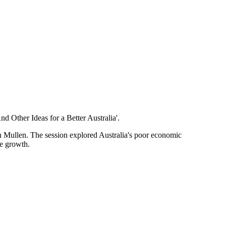
‌​‍‌‌​ ​ ‌​‌​​‍‌‌​ ​ ‌​‌​​‍‌‌​ ​‍​ ​‍‌‍​‌‌‍‌​​ ‌​‌‍‌‌‌‍​ ​ ​​​ ‌ ‌‍‌​‌‍​ ‌‍​‌‌‍‌‍‌‍‌​​‍‌‌​ ​‍​ ​‍​‍‌‌​ ‌‌‌​‌​​‍ ‍‌‍​ ‌‍‍​‌‍‍‌‌‍ ​‌‍‌​‌ ​‍‌‍‌‌‌‍ ‍​‍‌‌​ ‌‌‌​​‍‌‌ ‌‍‍ ‌‍‌‌‌ ‍‌​‍‌‌​ ​ ‌​‌​​‍‌‌​ ​ ‌​‌​​‍‌‌​ ​‍​ ​‍​ ‌‌‌‍‌‍‌‍‌‌​ ‌ ‌‍‌​​ ‌‌‌‍​ ​ ‌​​ ​​​ ​‌​ ​‌​ ​​​ ​​​‍‌‌​ ​‍​ ​‍​‍‌‌​ ‌‌‌​‌​​‍ ‍‌ ‌​‌‍‌‌‌ ‍​‌ ‌​​‍‌‍‌ ​​‌‍‌‌‌ ​‍‌ ​ ‌ ​​‌‍‌‌‌‍​ ‌ ‌​‌‍‍‌‌ ‌‍‌‍‌‌​ ‌‌ ​​‌ ‌‌‌‍​‍‌‍ ​‌‍‍‌‌ ​ ‌‍‍​‌‍‌‌‌‍‌​​‍​‍‌ ‌
Mullen. The session explored Australia's poor economic
‌​ ‌‌‌​‌​​‍ ‍‌ ‌​‌‍‌‌‌ ‍​‌ ‌​​‍‌‍‌ ​​‌‍‌‌‌ ​‍‌ ​ ‌ ​​‌‍‌‌‌‍​ ‌ ‌​‌‍‍‌‌ ‌‍‌‍‌‌​ ‌‌ ​​‌ ‌‌‌‍​‍‌‍ ​‌‍‍‌‌ ​ ‌‍‍​‌‍‌‌‌‍‌​​‍​‍‌ ‌