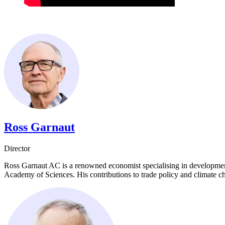
Ross Garnaut​​​​‌ ‍ ​‍​‍‌‍ ‌ ​‍‌‍‍‌‌‍‌ ‌‍‍‌‌‍ ‍​‍​‍​ ‍‍​‍​‍‌ ​ ‌‍​‌‌‍ ‍‌‍‍‌‌ ‌​‌ ‍‌​‍ ‍‌‍‍‌‌‍ ​‍​‍​‍ ​​‍​‍‌‍‍​‌ ​‍‌‍‌‌‌‍‌‍​‍​‍​ ‍‍​‍​‍‌‍‍​‌ ‌​‌ ‌​‌ ​​​ ‍‍​‍ ​‍ ‌‍ ​‌‍ ‌‍​ ‌‍​‌‌‍ ​‌‍‍​‌‍ ‌ ​ ‌ ‌​​ ‍‍​ ​ ​ ​ ​ ​ ​ ​ ​‍ ‌‍‍‌‌‍ ‍‌ ‌​‌‍‌‌‌‍ ‍‌ ‌​​‍ ‌‍‌‌‌‍‌​‌‍‍‌‌ ‌​​‍ ‌‍ ‌‌‍ ‌‍‌​‌‍‌‌​ ‌‌ ​​‌ ​‍‌‍‌‌‌ ​ ‌‍‌‌‌‍ ‍‌ ‌​‌‍​‌‌ ‌​‌‍‍‌‌‍ ‌‍ ‍​ ‍ ‌‍‍‌‌‍‌​​ ‌‌‍​‌​ ​ ‌‍‌‌‌‍​‌‌‍‌‍‌‍​‍​ ‌‌​ ​ ​‍ ‌‌‍​‌​ ‌‌​ ‌​​ ​‍​‍ ‌​ ‌​​ ​‌‌‍​‌​ ‌​​‍ ‌​ ‍​‌‍‌‍‌‍‌​‌‍‌‍​‍ ‌​ ​‍​ ​ ​ ‍​‌‍​ ‌‍​ ​ ‌‍​ ‍‌‌‍​‌​ ​ ‌‍‌​​ ​‍‌‍‌‌​ ‍ ‌ ‌​‌ ‍‌‌ ​​‌‍‌‌​ ‌‌‍​‌‌ ‌‌‌ ‌​‌‍‍​‌‍ ‌ ​‍​ ‍ ‌ ​​‌‍​‌‌ ‌​‌‍‍​​ ‌‌‍ ‍‌‍​‌‌‍ ‌‌‍‌‌​ ‌‍​‍‌‍​‌‌ ​ ‌‍‌‌‌‌‌‌‌ ​‍‌‍ ​​ ‌‌‍‍​‌ ‌​‌ ‌​‌ ​​​‍‌‌​ ​ ‌​​‌​‍‌‌​ ​‍‌​‌‍​‍‌‌​ ​‍‌​‌‍‌‍ ​‌‍ ‌‍​ ‌‍​‌‌‍ ​‌‍‍​‌‍ ‌ ​ ‌ ‌​​‍‌‌​ ​ ‌​​‌​ ​ ​ ​ ​ ​ ​ ​ ​‍‌‍‌‍‍‌‌‍‌​​ ‌‌‍​‌​ ​ ‌‍‌‌‌‍​‌‌‍‌‍‌‍​‍​ ‌‌​ ​ ​‍ ‌‌‍​‌​ ‌‌​ ‌​​ ​‍​‍ ‌​ ‌​​ ​‌‌‍​‌​ ‌​​‍ ‌​ ‍​‌‍‌‍‌‍‌​‌‍‌‍​‍ ‌​ ​‍​ ​ ​ ‍​‌‍​ ‌‍​ ​ ‌‍​ ‍‌‌‍​‌​ ​ ‌‍‌​​ ​‍‌‍‌‌​‍‌‍‌ ‌​‌ ‍‌‌ ​​‌‍‌‌​ ‌‌‍​‌‌ ‌‌‌ ‌​‌‍‍​‌‍ ‌ ​‍​‍‌‍‌ ​​‌‍​‌‌ ‌​‌‍‍​​ ‌‌‍ ‍‌‍​‌‌‍ ‌‌‍‌‌​‍‌‍‌ ​​‌‍‌‌‌ ​‍‌ ​ ‌ ​​‌‍‌‌‌‍​ ‌ ‌​‌‍‍‌‌ ‌‍‌‍‌‌​ ‌‌ ​​‌ ‌‌‌‍​‍‌‍ ​‌‍‍‌‌ ​ ‌‍‍​‌‍‌‌‌‍‌​​‍​‍‌ ‌
Director​​​​‌ ‍ ​‍​‍‌‍ ‌ ​‍‌‍‍‌‌‍‌ ‌‍‍‌‌‍ ‍​‍​‍​ ‍‍​‍​‍‌ ​ ‌‍​‌‌‍ ‍‌‍‍‌‌ ‌​‌ ‍‌​‍ ‍‌‍‍‌‌‍ ​‍​‍​‍ ​​‍​‍‌‍‍​‌ ​‍‌‍‌‌‌‍‌‍​‍​‍​ ‍‍​‍​‍‌‍‍​‌ ‌​‌ ‌​‌ ​​​ ‍‍​‍ ​‍ ‌‍ ​‌‍ ‌‍​ ‌‍​‌‌‍ ​‌‍‍​‌‍ ‌ ​ ‌ ‌​​ ‍‍​ ​ ​ ​ ​ ​ ​ ​ ​‍ ‌‍‍‌‌‍ ‍‌ ‌​‌‍‌‌‌‍ ‍‌ ‌​​‍ ‌‍‌‌‌‍‌​‌‍‍‌‌ ‌​​‍ ‌‍ ‌‌‍ ‌‍‌​‌‍‌‌​ ‌‌ ​​‌ ​‍‌‍‌‌‌ ​ ‌‍‌‌‌‍ ‍‌ ‌​‌‍​‌‌ ‌​‌‍‍‌‌‍ ‌‍ ‍​ ‍ ‌‍‍‌‌‍‌​​ ‌‌‍​‌​ ​ ‌‍‌‌‌‍​‌‌‍‌‍‌‍​‍​ ‌‌​ ​ ​‍ ‌‌‍​‌​ ‌‌​ ‌​​ ​‍​‍ ‌​ ‌​​ ​‌‌‍​‌​ ‌​​‍ ‌​ ‍​‌‍‌‍‌‍‌​‌‍‌‍​‍ ‌​ ​‍​ ​ ​ ‍​‌‍​ ‌‍​ ​ ‌‍​ ‍‌‌‍​‌​ ​ ‌‍‌​​ ​‍‌‍‌‌​ ‍ ‌ ‌​‌ ‍‌‌ ​​‌‍‌‌​ ‌‌‍​‌‌ ‌‌‌ ‌​‌‍‍​‌‍ ‌ ​‍​ ‍ ‌ ​​‌‍​‌‌ ‌​‌‍‍​​ ‌‌ ‌​‌‍‍‌‌ ‌​‌‍ ​‌‍‌‌​ ‌‍​‍‌‍​‌‌ ​ ‌‍‌‌‌‌‌‌‌ ​‍‌‍ ​​ ‌‌‍‍​‌ ‌​‌ ‌​‌ ​​​‍‌‌​ ​ ‌​​‌​‍‌‌​ ​‍‌​‌‍​‍‌‌​ ​‍‌​‌‍‌‍ ​‌‍ ‌‍​ ‌‍​‌‌‍ ​‌‍‍​‌‍ ‌ ​ ‌ ‌​​‍‌‌​ ​ ‌​​‌​ ​ ​ ​ ​ ​ ​ ​ ​‍‌‍‌‍‍‌‌‍‌​​ ‌‌‍​‌​ ​ ‌‍‌‌‌‍​‌‌‍‌‍‌‍​‍​ ‌‌​ ​ ​‍ ‌‌‍​‌​ ‌‌​ ‌​​ ​‍​‍ ‌​ ‌​​ ​‌‌‍​‌​ ‌​​‍ ‌​ ‍​‌‍‌‍‌‍‌​‌‍‌‍​‍ ‌​ ​‍​ ​ ​ ‍​‌‍​ ‌‍​ ​ ‌‍​ ‍‌‌‍​‌​ ​ ‌‍‌​​ ​‍‌‍‌‌​‍‌‍‌ ‌​‌ ‍‌‌ ​​‌‍‌‌​ ‌‌‍​‌‌ ‌‌‌ ‌​‌‍‍​‌‍ ‌ ​‍​‍‌‍‌ ​​‌‍​‌‌ ‌​‌‍‍​​ ‌‌ ‌​‌‍‍‌‌ ‌​‌‍ ​‌‍‌‌​‍‌‍‌ ​​‌‍‌‌‌ ​‍‌ ​ ‌ ​​‌‍‌‌‌‍​ ‌ ‌​‌‍‍‌‌ ‌‍‌‍‌‌​ ‌‌ ​​‌ ‌‌‌‍​‍‌‍ ​‌‍‍‌‌ ​ ‌‍‍​‌‍‌‌‌‍‌​​‍​‍‌ ‌
Ross Garnaut AC is a renowned economist specialising in development,
Academy of Sciences. His contributions to trade policy and climate change have made him a trusted adviser to successive Australian governments.​​​​‌ ‍ ​‍​‍‌‍ ‌ ​‍‌‍‍‌‌‍‌ ‌‍‍‌‌‍ ‍​‍​‍​ ‍‍​‍​‍‌ ​ ‌‍​‌‌‍ ‍‌‍‍‌‌ ‌​‌ ‍‌​‍ ‍‌‍‍‌‌‍ ​‍​‍​‍ ​​‍​‍‌‍‍​‌ ​‍‌‍‌‌‌‍‌‍​‍​‍​ ‍‍​‍​‍‌‍‍​‌ ‌​‌ ‌​‌ ​​​ ‍‍​‍ ​‍ ‌‍ ​‌‍ ‌‍​ ‌‍​‌‌‍ ​‌‍‍​‌‍ ‌ ​ ‌ ‌​​ ‍‍​ ​ ​ ​ ​ ​ ​ ​ ​‍ ‌‍‍‌‌‍ ‍‌ ‌​‌‍‌‌‌‍ ‍‌ ‌​​‍ ‌‍‌‌‌‍‌​‌‍‍‌‌ ‌​​‍ ‌‍ ‌‌‍ ‌‍‌​‌‍‌‌​ ‌‌ ​​‌ ​‍‌‍‌‌‌ ​ ‌‍‌‌‌‍ ‍‌ ‌​‌‍​‌‌ ‌​‌‍‍‌‌‍ ‌‍ ‍​ ‍ ‌‍‍‌‌‍‌​​ ‌‌‍​‌​ ​ ‌‍‌‌‌‍​‌‌‍‌‍‌‍​‍​ ‌‌​ ​ ​‍ ‌‌‍​‌​ ‌‌​ ‌​​ ​‍​‍ ‌​ ‌​​ ​‌‌‍​‌​ ‌​​‍ ‌​ ‍​‌‍‌‍‌‍‌​‌‍‌‍​‍ ‌​ ​‍​ ​ ​ ‍​‌‍​ ‌‍​ ​ ‌