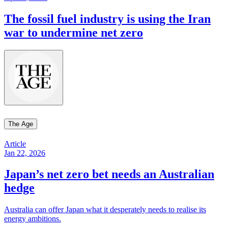
The fossil fuel industry is using the Iran
war to undermine net zero​​​​‌ ‍ ​‍​‍‌‍ ‌ ​‍‌‍‍‌‌‍‌ ‌‍‍‌‌‍ ‍​‍​‍​ ‍‍​‍​‍‌ ​ ‌‍​‌‌‍ ‍‌‍‍‌‌ ‌​‌ ‍‌​‍ ‍‌‍‍‌‌‍ ​‍​‍​‍ ​​‍​‍‌‍‍​‌ ​‍‌‍‌‌‌‍‌‍​‍​‍​ ‍‍​‍​‍‌‍‍​‌ ‌​‌ ‌​‌ ​​​ ‍‍​‍ ​‍ ‌‍ ​‌‍ ‌‍​ ‌‍​‌‌‍ ​‌‍‍​‌‍ ‌ ​ ‌ ‌​​ ‍‍​ ​ ​ ​ ​ ​ ​ ​ ​‍ ‌‍‍‌‌‍ ‍‌ ‌​‌‍‌‌‌‍ ‍‌ ‌​​‍ ‌‍‌‌‌‍‌​‌‍‍‌‌ ‌​​‍ ‌‍ ‌‌‍ ‌‍‌​‌‍‌‌​ ‌‌ ​​‌ ​‍‌‍‌‌‌ ​ ‌‍‌‌‌‍ ‍‌ ‌​‌‍​‌‌ ‌​‌‍‍‌‌‍ ‌‍ ‍​ ‍ ‌‍‍‌‌‍‌​​ ‌​ ‌ ​ ‌​​ ‌‍​ ‌‍​ ‍​​ ‌‍​ ‌‌​ ‌‍​‍ ‌​ ‌‌​ ‍​​ ​​​ ‌‌​‍ ‌​ ‌​‌‍​‍‌‍​‍​ ​ ​‍ ‌​ ‍‌​ ‌‌‌‍​‍​ ​‍​‍ ‌‌‍‌‍‌‍​ ‌‍‌‍‌‍‌​​ ‌​‌‍‌‍​ ‌ ​ ‌‍‌‍​ ​ ‌‌​ ‌​​ ​​​ ‍ ‌ ‌​‌ ‍‌‌ ​​‌‍‌‌​ ‌‌‍ ‍‌‍‌‌‌ ‌ ‌ ​ ​ ‍ ‌ ​​‌‍​‌‌ ‌​‌‍‍​​ ‌‌ ‌​‌‍‍‌‌ ‌​‌‍ ​‌‍‌‌​ ‌‍​‍‌‍​‌‌ ​ ‌‍‌‌‌‌‌‌‌ ​‍‌‍ ​​ ‌‌‍‍​‌ ‌​‌ ‌​‌ ​​​‍‌‌​ ​ ‌​​‌​‍‌‌​ ​‍‌​‌‍​‍‌‌​ ​‍‌​‌‍‌‍ ​‌‍ ‌‍​ ‌‍​‌‌‍ ​‌‍‍​‌‍ ‌ ​ ‌ ‌​​‍‌‌​ ​ ‌​​‌​ ​ ​ ​ ​ ​ ​ ​ ​‍‌‍‌‍‍‌‌‍‌​​ ‌​ ‌ ​ ‌​​ ‌‍​ ‌‍​ ‍​​ ‌‍​ ‌‌​ ‌‍​‍ ‌​ ‌‌​ ‍​​ ​​​ ‌‌​‍ ‌​ ‌​‌‍​‍‌‍​‍​ ​ ​‍ ‌​ ‍‌​ ‌‌‌‍​‍​ ​‍​‍ ‌‌‍‌‍‌‍​ ‌‍‌‍‌‍‌​​ ‌​‌‍‌‍​ ‌ ​ ‌‍‌‍​ ​ ‌‌​ ‌​​ ​​​‍‌‍‌ ‌​‌ ‍‌‌ ​​‌‍‌‌​ ‌‌‍ ‍‌‍‌‌‌ ‌ ‌ ​ ​‍‌‍‌ ​​‌‍​‌‌ ‌​‌‍‍​​ ‌‌ ‌​‌‍‍‌‌ ‌​‌‍ ​‌‍‌‌​‍‌‍‌ ​​‌‍‌‌‌ ​‍‌ ​ ‌ ​​‌‍‌‌‌‍​ ‌ ‌​‌‍‍‌‌ ‌‍‌‍‌‌​ ‌‌ ​​‌ ‌‌‌‍​‍‌‍ ​‌‍‍‌‌ ​ ‌‍‍​‌‍‌‌‌‍‌​​‍​‍‌ ‌
The Age​​​​‌ ‍ ​‍​‍‌‍ ‌ ​‍‌‍‍‌‌‍‌ ‌‍‍‌‌‍ ‍​‍​‍​ ‍‍​‍​‍‌ ​ ‌‍​‌‌‍ ‍‌‍‍‌‌ ‌​‌ ‍‌​‍ ‍‌‍‍‌‌‍ ​‍​‍​‍ ​​‍​‍‌‍‍​‌ ​‍‌‍‌‌‌‍‌‍​‍​‍​ ‍‍​‍​‍‌‍‍​‌ ‌​‌ ‌​‌ ​​​ ‍‍​‍ ​‍ ‌‍ ​‌‍ ‌‍​ ‌‍​‌‌‍ ​‌‍‍​‌‍ ‌ ​ ‌ ‌​​ ‍‍​ ​ ​ ​ ​ ​ ​ ​ ​‍ ‌‍‍‌‌‍ ‍‌ ‌​‌‍‌‌‌‍ ‍‌ ‌​​‍ ‌‍‌‌‌‍‌​‌‍‍‌‌ ‌​​‍ ‌‍ ‌‌‍ ‌‍‌​‌‍‌‌​ ‌‌ ​​‌ ​‍‌‍‌‌‌ ​ ‌‍‌‌‌‍ ‍‌ ‌​‌‍​‌‌ ‌​‌‍‍‌‌‍ ‌‍ ‍​ ‍ ‌‍‍‌‌‍‌​​ ‌​ ​‌​ ‌ ​ ‌‍‌‍‌‍‌‍​‍​ ‌‍‌‍​ ‌‍‌​​‍ ‌‌‍‌‍‌‍‌‍​ ‌ ​ ‌​​‍ ‌​ ‌​​ ​​​ ‌‌‌‍​ ​‍ ‌​ ‍‌​ ​‍‌‍‌‍‌‍​ ​‍ ‌‌‍‌​‌‍‌‍‌‍​‌‌‍​‍​ ​​​ ‌‍‌‍​‍​ ​ ​ ‌​‌‍‌‌‌‍​ ​ ‌‍​ ‍ ‌ ‌​‌ ‍‌‌ ​​‌‍‌‌​ ‌‌‍​‌‌ ‌‌‌ ‌​‌‍‍​‌‍ ‌ ​‍​ ‍ ‌ ​​‌‍​‌‌ ‌​‌‍‍​​ ‌‌‍ ‍‌‍​‌‌‍ ‌‌‍‌‌​ ‌‍​‍‌‍​‌‌ ​ ‌‍‌‌‌‌‌‌‌ ​‍‌‍ ​​ ‌‌‍‍​‌ ‌​‌ ‌​‌ ​​​‍‌‌​ ​ ‌​​‌​‍‌‌​ ​‍‌​‌‍​‍‌‌​ ​‍‌​‌‍‌‍ ​‌‍ ‌‍​ ‌‍​‌‌‍ ​‌‍‍​‌‍ ‌ ​ ‌ ‌​​‍‌‌​ ​ ‌​​‌​ ​ ​ ​ ​ ​ ​ ​ ​‍‌‍‌‍‍‌‌‍‌​​ ‌​ ​‌​ ‌ ​ ‌‍‌‍‌‍‌‍​‍​ ‌‍‌‍​ ‌‍‌​​‍ ‌‌‍‌‍‌‍‌‍​ ‌ ​ ‌​​‍ ‌​ ‌​​ ​​​ ‌‌‌‍​ ​‍ ‌​ ‍‌​ ​‍‌‍‌‍‌‍​ ​‍ ‌‌‍‌​‌‍‌‍‌‍​‌‌‍​‍​ ​​​ ‌‍‌‍​‍​ ​ ​ ‌​‌‍‌‌‌‍​ ​ ‌‍​‍‌‍‌ ‌​‌ ‍‌‌ ​​‌‍‌‌​ ‌‌‍​‌‌ ‌‌‌ ‌​‌‍‍​‌‍ ‌ ​‍​‍‌‍‌ ​​‌‍​‌‌ ‌​‌‍‍​​ ‌‌‍ ‍‌‍​‌‌‍ ‌‌‍‌‌​‍‌‍‌ ​​‌‍‌‌‌ ​‍‌ ​ ‌ ​​‌‍‌‌‌‍​ ‌ ‌​‌‍‍‌‌ ‌‍‌‍‌‌​ ‌‌ ​​‌ ‌‌‌‍​‍‌‍ ​‌‍‍‌‌ ​ ‌‍‍​‌‍‌‌‌‍‌​​‍​‍‌ ‌
Article
Jan 22, 2026
Japan’s net zero bet needs an Australian
hedge​​​​‌ ‍ ​‍​‍‌‍ ‌ ​‍‌‍‍‌‌‍‌ ‌‍‍‌‌‍ ‍​‍​‍​ ‍‍​‍​‍‌ ​ ‌‍​‌‌‍ ‍‌‍‍‌‌ ‌​‌ ‍‌​‍ ‍‌‍‍‌‌‍ ​‍​‍​‍ ​​‍​‍‌‍‍​‌ ​‍‌‍‌‌‌‍‌‍​‍​‍​ ‍‍​‍​‍‌‍‍​‌ ‌​‌ ‌​‌ ​​​ ‍‍​‍ ​‍ ‌‍ ​‌‍ ‌‍​ ‌‍​‌‌‍ ​‌‍‍​‌‍ ‌ ​ ‌ ‌​​ ‍‍​ ​ ​ ​ ​ ​ ​ ​ ​‍ ‌‍‍‌‌‍ ‍‌ ‌​‌‍‌‌‌‍ ‍‌ ‌​​‍ ‌‍‌‌‌‍‌​‌‍‍‌‌ ‌​​‍ ‌‍ ‌‌‍ ‌‍‌​‌‍‌‌​ ‌‌ ​​‌ ​‍‌‍‌‌‌ ​ ‌‍‌‌‌‍ ‍‌ ‌​‌‍​‌‌ ‌​‌‍‍‌‌‍ ‌‍ ‍​ ‍ ‌‍‍‌‌‍‌​​ ‌‌‍‌‍​ ‌‌​ ‌​​ ‌ ‌‍‌​​ ‌​‌‍​‍​ ​​​‍ ‌​ ‌ ​ ‍​‌‍‌​‌‍​‌​‍ ‌​ ‌​​ ​​​ ​‍‌‍‌‍​‍ ‌​ ‍‌​ ‍‌‌‍​‍​ ‌ ​‍ ‌‌‍​ ​ ‌ ‌‍‌‍‌‍‌​​ ​‌‌‍​‌​ ‌‍​ ​​‌‍​‍‌‍‌​‌‍​ ​ ​​​ ‍ ‌ ‌​‌ ‍‌‌ ​​‌‍‌‌​ ‌‌‍ ‍‌‍‌‌‌ ‌ ‌ ​ ​ ‍ ‌ ​​‌‍​‌‌ ‌​‌‍‍​​ ‌‌ ‌​‌‍‍‌‌ ‌​‌‍ ​‌‍‌‌​ ‌‍​‍‌‍​‌‌ ​ ‌‍‌‌‌‌‌‌‌ ​‍‌‍ ​​ ‌‌‍‍​‌ ‌​‌ ‌​‌ ​​​‍‌‌​ ​ ‌​​‌​‍‌‌​ ​‍‌​‌‍​‍‌‌​ ​‍‌​‌‍‌‍ ​‌‍ ‌‍​ ‌‍​‌‌‍ ​‌‍‍​‌‍ ‌ ​ ‌ ‌​​‍‌‌​ ​ ‌​​‌​ ​ ​ ​ ​ ​ ​ ​ ​‍‌‍‌‍‍‌‌‍‌​​ ‌‌‍‌‍​ ‌‌​ ‌​​ ‌ ‌‍‌​​ ‌​‌‍​‍​ ​​​‍ ‌​ ‌ ​ ‍​‌‍‌​‌‍​‌​‍ ‌​ ‌​​ ​​​ ​‍‌‍‌‍​‍ ‌​ ‍‌​ ‍‌‌‍​‍​ ‌ ​‍ ‌‌‍​ ​ ‌ ‌‍‌‍‌‍‌​​ ​‌‌‍​‌​ ‌‍​ ​​‌‍​‍‌‍‌​‌‍​ ​ ​​​‍‌‍‌ ‌​‌ ‍‌‌ ​​‌‍‌‌​ ‌‌‍ ‍‌‍‌‌‌ ‌ ‌ ​ ​‍‌‍‌ ​​‌‍​‌‌ ‌​‌‍‍​​ ‌‌ ‌​‌‍‍‌‌ ‌​‌‍ ​‌‍‌‌​‍‌‍‌ ​​‌‍‌‌‌ ​‍‌ ​ ‌ ​​‌‍‌‌‌‍​ ‌ ‌​‌‍‍‌‌ ‌‍‌‍‌‌​ ‌‌ ​​‌ ‌‌‌‍​‍‌‍ ​‌‍‍‌‌ ​ ‌‍‍​‌‍‌‌‌‍‌​​‍​‍‌ ‌
Australia can offer Japan what it desperately needs to realise its
energy ambitions.​​​​‌ ‍ ​‍​‍‌‍ ‌ ​‍‌‍‍‌‌‍‌ ‌‍‍‌‌‍ ‍​‍​‍​ ‍‍​‍​‍‌ ​ ‌‍​‌‌‍ ‍‌‍‍‌‌ ‌​‌ ‍‌​‍ ‍‌‍‍‌‌‍ ​‍​‍​‍ ​​‍​‍‌‍‍​‌ ​‍‌‍‌‌‌‍‌‍​‍​‍​ ‍‍​‍​‍‌‍‍​‌ ‌​‌ ‌​‌ ​​​ ‍‍​‍ ​‍ ‌‍ ​‌‍ ‌‍​ ‌‍​‌‌‍ ​‌‍‍​‌‍ ‌ ​ ‌ ‌​​ ‍‍​ ​ ​ ​ ​ ​ ​ ​ ​‍ ‌‍‍‌‌‍ ‍‌ ‌​‌‍‌‌‌‍ ‍‌ ‌​​‍ ‌‍‌‌‌‍‌​‌‍‍‌‌ ‌​​‍ ‌‍ ‌‌‍ ‌‍‌​‌‍‌‌​ ‌‌ ​​‌ ​‍‌‍‌‌‌ ​ ‌‍‌‌‌‍ ‍‌ ‌​‌‍​‌‌ ‌​‌‍‍‌‌‍ ‌‍ ‍​ ‍ ‌‍‍‌‌‍‌​​ ‌‌‍‌‍​ ‌‌​ ‌​​ ‌ ‌‍‌​​ ‌​‌‍​‍​ ​​​‍ ‌​ ‌ ​ ‍​‌‍‌​‌‍​‌​‍ ‌​ ‌​​ ​​​ ​‍‌‍‌‍​‍ ‌​ ‍‌​ ‍‌‌‍​‍​ ‌ ​‍ ‌‌‍​ ​ ‌ ‌‍‌‍‌‍‌​​ ​‌‌‍​‌​ ‌‍​ ​​‌‍​‍‌‍‌​‌‍​ ​ ​​​ ‍ ‌ ‌​‌ ‍‌‌ ​​‌‍‌‌​ ‌‌‍ ‍‌‍‌‌‌ ‌ ‌ ​ ​ ‍ ‌ ​​‌‍​‌‌ ‌​‌‍‍​​ ‌‌‍‌​‌‍‌‌‌ ​ ‌‍​ ‌ ​‍‌‍‍‌‌ ​​‌ ‌​‌‍‍‌‌‍ ‌‍ ‍​‍‌‌​ ‌‌‌​​‍‌‌ ‌‍‍ ‌‍‌‌‌ ‍‌​‍‌‌​ ​ ‌​‌​​‍‌‌​ ​ ‌​‌​​‍‌‌​ ​‍​ ​‍‌‍‌‍​ ‍‌​ ‌ ​ ‍‌‌‍​‌​ ​‍​ ‍​​ ‌‌‌‍‌​‌‍‌​‌‍​‌​ ​‌​‍‌‌​ ​‍​ ​‍​‍‌‌​ ‌‌‌​‌​​‍ ‍‌‍​ ‌‍‍​‌‍‍‌‌‍ ​‌‍‌​‌ ​‍‌‍‌‌‌‍ ‍​‍‌‌​ ‌‌‌​​‍‌‌ ‌‍‍ ‌‍‌‌‌ ‍‌​‍‌‌​ ​ ‌​‌​​‍‌‌​ ​ ‌​‌​​‍‌‌​ ​‍​ ​‍‌‍‌‍‌‍‌‌‌‍​‌​ ​‌​ ‍​‌‍​‌​ ‌‌‌‍‌‍‌‍​‍‌‍‌‍‌‍‌​​ ​​​‍‌‌​ ​‍​ ​‍​‍‌‌​ ‌‌‌​‌​​‍ ‍‌ ‌​‌‍‌‌‌ ‍​‌ ‌​​ ‌‍​‍‌‍​‌‌ ​ ‌‍‌‌‌‌‌‌‌ ​‍‌‍ ​​ ‌‌‍‍​‌ ‌​‌ ‌​‌ ​​​‍‌‌​ ​ ‌​​‌​‍‌‌​ ​‍‌​‌‍​‍‌‌​ ​‍‌​‌‍‌‍ ​‌‍ ‌‍​ ‌‍​‌‌‍ ​‌‍‍​‌‍ ‌ ​ ‌ ‌​​‍‌‌​ ​ ‌​​‌​ ​ ​ ​ ​ ​ ​ ​ ​‍‌‍‌‍‍‌‌‍‌​​ ‌‌‍‌‍​ ‌‌​ ‌​​ ‌ ‌‍‌​​ ‌​‌‍​‍​ ​​​‍ ‌​ ‌ ​ ‍​‌‍‌​‌‍​‌​‍ ‌​ ‌​​ ​​​ ​‍‌‍‌‍​‍ ‌​ ‍‌​ ‍‌‌‍​‍​ ‌ ​‍ ‌‌‍​ ​ ‌ ‌‍‌‍‌‍‌​​ ​‌‌‍​‌​ ‌‍​ ​​‌‍​‍‌‍‌​‌‍​ ​ ​​​‍‌‍‌ ‌​‌ ‍‌‌ ​​‌‍‌‌​ ‌‌‍ ‍‌‍‌‌‌ ‌ ‌ ​ ​‍‌‍‌ ​​‌‍​‌‌ ‌​‌‍‍​​ ‌‌‍‌​‌‍‌‌‌ ​ ‌‍​ ‌ ​‍‌‍‍‌‌ ​​‌ ‌​‌‍‍‌‌‍ ‌‍ ‍​‍‌‌​ ‌‌‌​​‍‌‌ ‌‍‍ ‌‍‌‌‌ ‍‌​‍‌‌​ ​ ‌​‌​​‍‌‌​ ​ ‌​‌​​‍‌‌​ ​‍​ ​‍‌‍‌‍​ ‍‌​ ‌ ​ ‍‌‌‍​‌​ ​‍​ ‍​​ ‌‌‌‍‌​‌‍‌​‌‍​‌​ ​‌​‍‌‌​ ​‍​ ​‍​‍‌‌​ ‌‌‌​‌​​‍ ‍‌‍​ ‌‍‍​‌‍‍‌‌‍ ​‌‍‌​‌ ​‍‌‍‌‌‌‍ ‍​‍‌‌​ ‌‌‌​​‍‌‌ ‌‍‍ ‌‍‌‌‌ ‍‌​‍‌‌​ ​ ‌​‌​​‍‌‌​ ​ ‌​‌​​‍‌‌​ ​‍​ ​‍‌‍‌‍‌‍‌‌‌‍​‌​ ​‌​ ‍​‌‍​‌​ ‌‌‌‍‌‍‌‍​‍‌‍‌‍‌‍‌​​ ​​​‍‌‌​ ​‍​ ​‍​‍‌‌​ ‌‌‌​‌​​‍ ‍‌ ‌​‌‍‌‌‌ ‍​‌ ‌​​‍‌‍‌ ​​‌‍‌‌‌ ​‍‌ ​ ‌ ​​‌‍‌‌‌‍​ ‌ ‌​‌‍‍‌‌ ‌‍‌‍‌‌​ ‌‌ ​​‌ ‌‌‌‍​‍‌‍ ​‌‍‍‌‌ ​ ‌‍‍​‌‍‌‌‌‍‌​​‍​‍‌ ‌