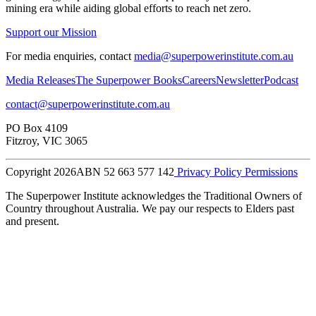
mining era while aiding global efforts to reach net zero.​​​​‌ ‍ ​‍​‍‌‍ ‌ ​‍‌‍‍‌‌‍‌ ‌‍‍‌‌‍ ‍​‍​‍​ ‍‍​‍​‍‌ ​ ‌‍​‌‌‍ ‍‌‍‍‌‌ ‌​‌ ‍‌​‍ ‍‌‍‍‌‌‍ ​‍​‍​‍ ​​‍​‍‌‍‍​‌ ​‍‌‍‌‌‌‍‌‍​‍​‍​ ‍‍​‍​‍‌‍‍​‌ ‌​‌ ‌​‌ ​​​ ‍‍​‍ ​‍ ‌‍ ​‌‍ ‌‍​ ‌‍​‌‌‍ ​‌‍‍​‌‍ ‌ ​ ‌ ‌​​ ‍‍​ ​ ​ ​ ​ ​ ​ ​ ​‍ ‌‍‍‌‌‍ ‍‌ ‌​‌‍‌‌‌‍ ‍‌ ‌​​‍ ‌‍‌‌‌‍‌​‌‍‍‌‌ ‌​​‍ ‌‍ ‌‌‍ ‌‍‌​‌‍‌‌​ ‌‌ ​​‌ ​‍‌‍‌‌‌ ​ ‌‍‌‌‌‍ ‍‌ ‌​‌‍​‌‌ ‌​‌‍‍‌‌‍ ‌‍ ‍​ ‍ ‌‍‍‌‌‍‌​​ ‌​ ​‍​ ‌‍​ ‌‌​ ‌‍​ ​​‌‍‌‌​ ‍​​ ​​​‍ ‌​ ‌ ​ ‌​​ ‌‍​ ‌‌​‍ ‌​ ‌​​ ‍​​ ​ ​ ‍‌​‍ ‌​ ‍​​ ‌‍​ ​‍​ ‍‌​‍ ‌​ ‌‌​ ‌‌​ ‌ ​ ​‍‌‍‌‍​ ‍​​ ​‍​ ‍‌​ ‌‌​ ‍​​ ​​‌‍‌‌​ ‍ ‌ ‌​‌ ‍‌‌ ​​‌‍‌‌​ ‌‌ ​ ‌‍‌‌‌ ‌​‌ ‌​‌‍‍‌‌‍ ‍‌‍‌ ‌ ​ ​ ‍ ‌ ​​‌‍​‌‌ ‌​‌‍‍​​ ‌‌‍‌‍‌‍ ‌‍ ‌ ‌​‌‍‌‌‌ ​‍‌‌‌​‌‍‌‌‌ ‍​‌ ‌​​ ‌‍​‍‌‍​‌‌ ​ ‌‍‌‌‌‌‌‌‌ ​‍‌‍ ​​ ‌‌‍‍​‌ ‌​‌ ‌​‌ ​​​‍‌‌​ ​ ‌​​‌​‍‌‌​ ​‍‌​‌‍​‍‌‌​ ​‍‌​‌‍‌‍ ​‌‍ ‌‍​ ‌‍​‌‌‍ ​‌‍‍​‌‍ ‌ ​ ‌ ‌​​‍‌‌​ ​ ‌​​‌​ ​ ​ ​ ​ ​ ​ ​ ​‍‌‍‌‍‍‌‌‍‌​​ ‌​ ​‍​ ‌‍​ ‌‌​ ‌‍​ ​​‌‍‌‌​ ‍​​ ​​​‍ ‌​ ‌ ​ ‌​​ ‌‍​ ‌‌​‍ ‌​ ‌​​ ‍​​ ​ ​ ‍‌​‍ ‌​ ‍​​ ‌‍​ ​‍​ ‍‌​‍ ‌​ ‌‌​ ‌‌​ ‌ ​ ​‍‌‍‌‍​ ‍​​ ​‍​ ‍‌​ ‌‌​ ‍​​ ​​‌‍‌‌​‍‌‍‌ ‌​‌ ‍‌‌ ​​‌‍‌‌​ ‌‌ ​ ‌‍‌‌‌ ‌​‌ ‌​‌‍‍‌‌‍ ‍‌‍‌ ‌ ​ ​‍‌‍‌ ​​‌‍​‌‌ ‌​‌‍‍​​ ‌‌‍‌‍‌‍ ‌‍ ‌ ‌​‌‍‌‌‌ ​‍‌‌‌​‌‍‌‌‌ ‍​‌ ‌​​‍‌‍‌ ​​‌‍‌‌‌ ​‍‌ ​ ‌ ​​‌‍‌‌‌‍​ ‌ ‌​‌‍‍‌‌ ‌‍‌‍‌‌​ ‌‌ ​​‌ ‌‌‌‍​‍‌‍ ​‌‍‍‌‌ ​ ‌‍‍​‌‍‌‌‌‍‌​​‍​‍‌ ‌
Support our Mission
For media enquiries, contact
media@superpowerinstitute.com.au
Media Releases​​​​‌ ‍ ​‍​‍‌‍ ‌ ​‍‌‍‍‌‌‍‌ ‌‍‍‌‌‍ ‍​‍​‍​ ‍‍​‍​‍‌ ​ ‌‍​‌‌‍ ‍‌‍‍‌‌ ‌​‌ ‍‌​‍ ‍‌‍‍‌‌‍ ​‍​‍​‍ ​​‍​‍‌‍‍​‌ ​‍‌‍‌‌‌‍‌‍​‍​‍​ ‍‍​‍​‍‌‍‍​‌ ‌​‌ ‌​‌ ​​​ ‍‍​‍ ​‍ ‌‍ ​‌‍ ‌‍​ ‌‍​‌‌‍ ​‌‍‍​‌‍ ‌ ​ ‌ ‌​​ ‍‍​ ​ ​ ​ ​ ​ ​ ​ ​‍ ‌‍‍‌‌‍ ‍‌ ‌​‌‍‌‌‌‍ ‍‌ ‌​​‍ ‌‍‌‌‌‍‌​‌‍‍‌‌ ‌​​‍ ‌‍ ‌‌‍ ‌‍‌​‌‍‌‌​ ‌‌ ​​‌ ​‍‌‍‌‌‌ ​ ‌‍‌‌‌‍ ‍‌ ‌​‌‍​‌‌ ‌​‌‍‍‌‌‍ ‌‍ ‍​ ‍ ‌‍‍‌‌‍‌​​ ‌​ ​‍​ ‌‍​ ‌‌​ ‌‍​ ​​‌‍‌‌​ ‍​​ ​​​‍ ‌​ ‌ ​ ‌​​ ‌‍​ ‌‌​‍ ‌​ ‌​​ ‍​​ ​ ​ ‍‌​‍ ‌​ ‍​​ ‌‍​ ​‍​ ‍‌​‍ ‌​ ‌‌​ ‌‌​ ‌ ​ ​‍‌‍‌‍​ ‍​​ ​‍​ ‍‌​ ‌‌​ ‍​​ ​​‌‍‌‌​ ‍ ‌ ‌​‌ ‍‌‌ ​​‌‍‌‌​ ‌‌ ​ ‌‍‌‌‌ ‌​‌ ‌​‌‍‍‌‌‍ ‍‌‍‌ ‌ ​ ​ ‍ ‌ ​​‌‍​‌‌ ‌​‌‍‍​​ ‌‌‍‌‍‌‍ ‌‍ ‌ ‌​‌‍‌‌‌ ​‍‌​ ‌‌‍‌‌‌‍ ‍‌ ‌‌‌​‍‌‌ ‌​‌‍‌‌‌‍ ‌‌ ​ ​‍‌‌​ ‌‌‌​​‍‌‌ ‌‍‍ ‌‍‌‌‌ ‍‌​‍‌‌​ ​ ‌​‌​​‍‌‌​ ​ ‌​‌​​‍‌‌​ ​‍​ ​‍‌‍​ ‌‍​‌​ ‌​​ ​​​ ‍‌‌‍‌​​ ​‍​ ‌‍‌‍​ ​ ‌ ‌‍‌‌​ ‌‌​‍‌‌​ ​‍​ ​‍​‍‌‌​ ‌‌‌​‌​​‍ ‍‌‍ ​‌‍​‌‌‍​‍‌‍‌‌‌‍ ​​ ‌‍​‍‌‍​‌‌ ​ ‌‍‌‌‌‌‌‌‌ ​‍‌‍ ​​ ‌‌‍‍​‌ ‌​‌ ‌​‌ ​​​‍‌‌​ ​ ‌​​‌​‍‌‌​ ​‍‌​‌‍​‍‌‌​ ​‍‌​‌‍‌‍ ​‌‍ ‌‍​ ‌‍​‌‌‍ ​‌‍‍​‌‍ ‌ ​ ‌ ‌​​‍‌‌​ ​ ‌​​‌​ ​ ​ ​ ​ ​ ​ ​ ​‍‌‍‌‍‍‌‌‍‌​​ ‌​ ​‍​ ‌‍​ ‌‌​ ‌‍​ ​​‌‍‌‌​ ‍​​ ​​​‍ ‌​ ‌ ​ ‌​​ ‌‍​ ‌‌​‍ ‌​ ‌​​ ‍​​ ​ ​ ‍‌​‍ ‌​ ‍​​ ‌‍​ ​‍​ ‍‌​‍ ‌​ ‌‌​ ‌‌​ ‌ ​ ​‍‌‍‌‍​ ‍​​ ​‍​ ‍‌​ ‌‌​ ‍​​ ​​‌‍‌‌​‍‌‍‌ ‌​‌ ‍‌‌ ​​‌‍‌‌​ ‌‌ ​ ‌‍‌‌‌ ‌​‌ ‌​‌‍‍‌‌‍ ‍‌‍‌ ‌ ​ ​‍‌‍‌ ​​‌‍​‌‌ ‌​‌‍‍​​ ‌‌‍‌‍‌‍ ‌‍ ‌ ‌​‌‍‌‌‌ ​‍‌​ ‌‌‍‌‌‌‍ ‍‌ ‌‌‌​‍‌‌ ‌​‌‍‌‌‌‍ ‌‌ ​ ​‍‌‌​ ‌‌‌​​‍‌‌ ‌‍‍ ‌‍‌‌‌ ‍‌​‍‌‌​ ​ ‌​‌​​‍‌‌​ ​ ‌​‌​​‍‌‌​ ​‍​ ​‍‌‍​ ‌‍​‌​ ‌​​ ​​​ ‍‌‌‍‌​​ ​‍​ ‌‍‌‍​ ​ ‌ ‌‍‌‌​ ‌‌​‍‌‌​ ​‍​ ​‍​‍‌‌​ ‌‌‌​‌​​‍ ‍‌‍ ​‌‍​‌‌‍​‍‌‍‌‌‌‍ ​​‍‌‍‌ ​​‌‍‌‌‌ ​‍‌ ​ ‌ ​​‌‍‌‌‌‍​ ‌ ‌​‌‍‍‌‌ ‌‍‌‍‌‌​ ‌‌ ​​‌ ‌‌‌‍​‍‌‍ ​‌‍‍‌‌ ​ ‌‍‍​‌‍‌‌‌‍‌​​‍​‍‌ ‌
The Superpower Books​​​​‌ ‍ ​‍​‍‌‍ ‌ ​‍‌‍‍‌‌‍‌ ‌‍‍‌‌‍ ‍​‍​‍​ ‍‍​‍​‍‌ ​ ‌‍​‌‌‍ ‍‌‍‍‌‌ ‌​‌ ‍‌​‍ ‍‌‍‍‌‌‍ ​‍​‍​‍ ​​‍​‍‌‍‍​‌ ​‍‌‍‌‌‌‍‌‍​‍​‍​ ‍‍​‍​‍‌‍‍​‌ ‌​‌ ‌​‌ ​​​ ‍‍​‍ ​‍ ‌‍ ​‌‍ ‌‍​ ‌‍​‌‌‍ ​‌‍‍​‌‍ ‌ ​ ‌ ‌​​ ‍‍​ ​ ​ ​ ​ ​ ​ ​ ​‍ ‌‍‍‌‌‍ ‍‌ ‌​‌‍‌‌‌‍ ‍‌ ‌​​‍ ‌‍‌‌‌‍‌​‌‍‍‌‌ ‌​​‍ ‌‍ ‌‌‍ ‌‍‌​‌‍‌‌​ ‌‌ ​​‌ ​‍‌‍‌‌‌ ​ ‌‍‌‌‌‍ ‍‌ ‌​‌‍​‌‌ ‌​‌‍‍‌‌‍ ‌‍ ‍​ ‍ ‌‍‍‌‌‍‌​​ ‌​ ​‍​ ‌‍​ ‌‌​ ‌‍​ ​​‌‍‌‌​ ‍​​ ​​​‍ ‌​ ‌ ​ ‌​​ ‌‍​ ‌‌​‍ ‌​ ‌​​ ‍​​ ​ ​ ‍‌​‍ ‌​ ‍​​ ‌‍​ ​‍​ ‍‌​‍ ‌​ ‌‌​ ‌‌​ ‌ ​ ​‍‌‍‌‍​ ‍​​ ​‍​ ‍‌​ ‌‌​ ‍​​ ​​‌‍‌‌​ ‍ ‌ ‌​‌ ‍‌‌ ​​‌‍‌‌​ ‌‌ ​ ‌‍‌‌‌ ‌​‌ ‌​‌‍‍‌‌‍ ‍‌‍‌ ‌ ​ ​ ‍ ‌ ​​‌‍​‌‌ ‌​‌‍‍​​ ‌‌‍‌‍‌‍ ‌‍ ‌ ‌​‌‍‌‌‌ ​‍‌​ ‌‌‍‌‌‌‍ ‍‌ ‌‌‌​‍‌‌ ‌​‌‍‌‌‌‍ ‌‌ ​ ​‍‌‌​ ‌‌‌​​‍‌‌ ‌‍‍ ‌‍‌‌‌ ‍‌​‍‌‌​ ​ ‌​‌​​‍‌‌​ ​ ‌​‌​​‍‌‌​ ​‍​ ​‍​ ‌‍​ ‌ ​ ‌‌​ ​​​ ​‍​ ‌​‌‍‌​​ ‍​‌‍‌‌​ ‌‌‌‍‌‌​ ‍​​‍‌‌​ ​‍​ ​‍​‍‌‌​ ‌‌‌​‌​​‍ ‍‌‍ ​‌‍​‌‌‍​‍‌‍‌‌‌‍ ​​ ‌‍​‍‌‍​‌‌ ​ ‌‍‌‌‌‌‌‌‌ ​‍‌‍ ​​ ‌‌‍‍​‌ ‌​‌ ‌​‌ ​​​‍‌‌​ ​ ‌​​‌​‍‌‌​ ​‍‌​‌‍​‍‌‌​ ​‍‌​‌‍‌‍ ​‌‍ ‌‍​ ‌‍​‌‌‍ ​‌‍‍​‌‍ ‌ ​ ‌ ‌​​‍‌‌​ ​ ‌​​‌​ ​ ​ ​ ​ ​ ​ ​ ​‍‌‍‌‍‍‌‌‍‌​​ ‌​ ​‍​ ‌‍​ ‌‌​ ‌‍​ ​​‌‍‌‌​ ‍​​ ​​​‍ ‌​ ‌ ​ ‌​​ ‌‍​ ‌‌​‍ ‌​ ‌​​ ‍​​ ​ ​ ‍‌​‍ ‌​ ‍​​ ‌‍​ ​‍​ ‍‌​‍ ‌​ ‌‌​ ‌‌​ ‌ ​ ​‍‌‍‌‍​ ‍​​ ​‍​ ‍‌​ ‌‌​ ‍​​ ​​‌‍‌‌​‍‌‍‌ ‌​‌ ‍‌‌ ​​‌‍‌‌​ ‌‌ ​ ‌‍‌‌‌ ‌​‌ ‌​‌‍‍‌‌‍ ‍‌‍‌ ‌ ​ ​‍‌‍‌ ​​‌‍​‌‌ ‌​‌‍‍​​ ‌‌‍‌‍‌‍ ‌‍ ‌ ‌​‌‍‌‌‌ ​‍‌​ ‌‌‍‌‌‌‍ ‍‌ ‌‌‌​‍‌‌ ‌​‌‍‌‌‌‍ ‌‌ ​ ​‍‌‌​ ‌‌‌​​‍‌‌ ‌‍‍ ‌‍‌‌‌ ‍‌​‍‌‌​ ​ ‌​‌​​‍‌‌​ ​ ‌​‌​​‍‌‌​ ​‍​ ​‍​ ‌‍​ ‌ ​ ‌‌​ ​​​ ​‍​ ‌​‌‍‌​​ ‍​‌‍‌‌​ ‌‌‌‍‌‌​ ‍​​‍‌‌​ ​‍​ ​‍​‍‌‌​ ‌‌‌​‌​​‍ ‍‌‍ ​‌‍​‌‌‍​‍‌‍‌‌‌‍ ​​‍‌‍‌ ​​‌‍‌‌‌ ​‍‌ ​ ‌ ​​‌‍‌‌‌‍​ ‌ ‌​‌‍‍‌‌ ‌‍‌‍‌‌​ ‌‌ ​​‌ ‌‌‌‍​‍‌‍ ​‌‍‍‌‌ ​ ‌‍‍​‌‍‌‌‌‍‌​​‍​‍‌ ‌
Careers​​​​‌ ‍ ​‍​‍‌‍ ‌ ​‍‌‍‍‌‌‍‌ ‌‍‍‌‌‍ ‍​‍​‍​ ‍‍​‍​‍‌ ​ ‌‍​‌‌‍ ‍‌‍‍‌‌ ‌​‌ ‍‌​‍ ‍‌‍‍‌‌‍ ​‍​‍​‍ ​​‍​‍‌‍‍​‌ ​‍‌‍‌‌‌‍‌‍​‍​‍​ ‍‍​‍​‍‌‍‍​‌ ‌​‌ ‌​‌ ​​​ ‍‍​‍ ​‍ ‌‍ ​‌‍ ‌‍​ ‌‍​‌‌‍ ​‌‍‍​‌‍ ‌ ​ ‌ ‌​​ ‍‍​ ​ ​ ​ ​ ​ ​ ​ ​‍ ‌‍‍‌‌‍ ‍‌ ‌​‌‍‌‌‌‍ ‍‌ ‌​​‍ ‌‍‌‌‌‍‌​‌‍‍‌‌ ‌​​‍ ‌‍ ‌‌‍ ‌‍‌​‌‍‌‌​ ‌‌ ​​‌ ​‍‌‍‌‌‌ ​ ‌‍‌‌‌‍ ‍‌ ‌​‌‍​‌‌ ‌​‌‍‍‌‌‍ ‌‍ ‍​ ‍ ‌‍‍‌‌‍‌​​ ‌​ ​‍​ ‌‍​ ‌‌​ ‌‍​ ​​‌‍‌‌​ ‍​​ ​​​‍ ‌​ ‌ ​ ‌​​ ‌‍​ ‌‌​‍ ‌​ ‌​​ ‍​​ ​ ​ ‍‌​‍ ‌​ ‍​​ ‌‍​ ​‍​ ‍‌​‍ ‌​ ‌‌​ ‌‌​ ‌ ​ ​‍‌‍‌‍​ ‍​​ ​‍​ ‍‌​ ‌‌​ ‍​​ ​​‌‍‌‌​ ‍ ‌ ‌​‌ ‍‌‌ ​​‌‍‌‌​ ‌‌ ​ ‌‍‌‌‌ ‌​‌ ‌​‌‍‍‌‌‍ ‍‌‍‌ ‌ ​ ​ ‍ ‌ ​​‌‍​‌‌ ‌​‌‍‍​​ ‌‌‍‌‍‌‍ ‌‍ ‌ ‌​‌‍‌‌‌ ​‍‌​ ‌‌‍‌‌‌‍ ‍‌ ‌‌‌​‍‌‌ ‌​‌‍‌‌‌‍ ‌‌ ​ ​‍‌‌​ ‌‌‌​​‍‌‌ ‌‍‍ ‌‍‌‌‌ ‍‌​‍‌‌​ ​ ‌​‌​​‍‌‌​ ​ ‌​‌​​‍‌‌​ ​‍​ ​‍‌‍‌‌​ ‌‌‌‍‌​​ ‌‍​ ‌ ‌‍‌​‌‍​‌​ ‌ ​ ‌ ​ ‌ ​ ​​‌‍​‌​‍‌‌​ ​‍​ ​‍​‍‌‌​ ‌‌‌​‌​​‍ ‍‌‍ ​‌‍​‌‌‍​‍‌‍‌‌‌‍ ​​ ‌‍​‍‌‍​‌‌ ​ ‌‍‌‌‌‌‌‌‌ ​‍‌‍ ​​ ‌‌‍‍​‌ ‌​‌ ‌​‌ ​​​‍‌‌​ ​ ‌​​‌​‍‌‌​ ​‍‌​‌‍​‍‌‌​ ​‍‌​‌‍‌‍ ​‌‍ ‌‍​ ‌‍​‌‌‍ ​‌‍‍​‌‍ ‌ ​ ‌ ‌​​‍‌‌​ ​ ‌​​‌​ ​ ​ ​ ​ ​ ​ ​ ​‍‌‍‌‍‍‌‌‍‌​​ ‌​ ​‍​ ‌‍​ ‌‌​ ‌‍​ ​​‌‍‌‌​ ‍​​ ​​​‍ ‌​ ‌ ​ ‌​​ ‌‍​ ‌‌​‍ ‌​ ‌​​ ‍​​ ​ ​ ‍‌​‍ ‌​ ‍​​ ‌‍​ ​‍​ ‍‌​‍ ‌​ ‌‌​ ‌‌​ ‌ ​ ​‍‌‍‌‍​ ‍​​ ​‍​ ‍‌​ ‌‌​ ‍​​ ​​‌‍‌‌​‍‌‍‌ ‌​‌ ‍‌‌ ​​‌‍‌‌​ ‌‌ ​ ‌‍‌‌‌ ‌​‌ ‌​‌‍‍‌‌‍ ‍‌‍‌ ‌ ​ ​‍‌‍‌ ​​‌‍​‌‌ ‌​‌‍‍​​ ‌‌‍‌‍‌‍ ‌‍ ‌ ‌​‌‍‌‌‌ ​‍‌​ ‌‌‍‌‌‌‍ ‍‌ ‌‌‌​‍‌‌ ‌​‌‍‌‌‌‍ ‌‌ ​ ​‍‌‌​ ‌‌‌​​‍‌‌ ‌‍‍ ‌‍‌‌‌ ‍‌​‍‌‌​ ​ ‌​‌​​‍‌‌​ ​ ‌​‌​​‍‌‌​ ​‍​ ​‍‌‍‌‌​ ‌‌‌‍‌​​ ‌‍​ ‌ ‌‍‌​‌‍​‌​ ‌ ​ ‌ ​ ‌ ​ ​​‌‍​‌​‍‌‌​ ​‍​ ​‍​‍‌‌​ ‌‌‌​‌​​‍ ‍‌‍ ​‌‍​‌‌‍​‍‌‍‌‌‌‍ ​​‍‌‍‌ ​​‌‍‌‌‌ ​‍‌ ​ ‌ ​​‌‍‌‌‌‍​ ‌ ‌​‌‍‍‌‌ ‌‍‌‍‌‌​ ‌‌ ​​‌ ‌‌‌‍​‍‌‍ ​‌‍‍‌‌ ​ ‌‍‍​‌‍‌‌‌‍‌​​‍​‍‌ ‌
Newsletter​​​​‌ ‍ ​‍​‍‌‍ ‌ ​‍‌‍‍‌‌‍‌ ‌‍‍‌‌‍ ‍​‍​‍​ ‍‍​‍​‍‌ ​ ‌‍​‌‌‍ ‍‌‍‍‌‌ ‌​‌ ‍‌​‍ ‍‌‍‍‌‌‍ ​‍​‍​‍ ​​‍​‍‌‍‍​‌ ​‍‌‍‌‌‌‍‌‍​‍​‍​ ‍‍​‍​‍‌‍‍​‌ ‌​‌ ‌​‌ ​​​ ‍‍​‍ ​‍ ‌‍ ​‌‍ ‌‍​ ‌‍​‌‌‍ ​‌‍‍​‌‍ ‌ ​ ‌ ‌​​ ‍‍​ ​ ​ ​ ​ ​ ​ ​ ​‍ ‌‍‍‌‌‍ ‍‌ ‌​‌‍‌‌‌‍ ‍‌ ‌​​‍ ‌‍‌‌‌‍‌​‌‍‍‌‌ ‌​​‍ ‌‍ ‌‌‍ ‌‍‌​‌‍‌‌​ ‌‌ ​​‌ ​‍‌‍‌‌‌ ​ ‌‍‌‌‌‍ ‍‌ ‌​‌‍​‌‌ ‌​‌‍‍‌‌‍ ‌‍ ‍​ ‍ ‌‍‍‌‌‍‌​​ ‌​ ​‍​ ‌‍​ ‌‌​ ‌‍​ ​​‌‍‌‌​ ‍​​ ​​​‍ ‌​ ‌ ​ ‌​​ ‌‍​ ‌‌​‍ ‌​ ‌​​ ‍​​ ​ ​ ‍‌​‍ ‌​ ‍​​ ‌‍​ ​‍​ ‍‌​‍ ‌​ ‌‌​ ‌‌​ ‌ ​ ​‍‌‍‌‍​ ‍​​ ​‍​ ‍‌​ ‌‌​ ‍​​ ​​‌‍‌‌​ ‍ ‌ ‌​‌ ‍‌‌ ​​‌‍‌‌​ ‌‌ ​ ‌‍‌‌‌ ‌​‌ ‌​‌‍‍‌‌‍ ‍‌‍‌ ‌ ​ ​ ‍ ‌ ​​‌‍​‌‌ ‌​‌‍‍​​ ‌‌‍‌‍‌‍ ‌‍ ‌ ‌​‌‍‌‌‌ ​‍‌​ ‌‌‍‌‌‌‍ ‍‌ ‌‌‌​‍‌‌ ‌​‌‍‌‌‌‍ ‌‌ ​ ​‍‌‌​ ‌‌‌​​‍‌‌ ‌‍‍ ‌‍‌‌‌ ‍‌​‍‌‌​ ​ ‌​‌​​‍‌‌​ ​ ‌​‌​​‍‌‌​ ​‍​ ​‍​ ​‍‌‍​‍​ ​​​ ​ ​ ‍‌​ ​‍‌‍​‌​ ‍​‌‍​‌​ ‌ ​ ​​‌‍‌‍​‍‌‌​ ​‍​ ​‍​‍‌‌​ ‌‌‌​‌​​‍ ‍‌‍ ​‌‍​‌‌‍​‍‌‍‌‌‌‍ ​​ ‌‍​‍‌‍​‌‌ ​ ‌‍‌‌‌‌‌‌‌ ​‍‌‍ ​​ ‌‌‍‍​‌ ‌​‌ ‌​‌ ​​​‍‌‌​ ​ ‌​​‌​‍‌‌​ ​‍‌​‌‍​‍‌‌​ ​‍‌​‌‍‌‍ ​‌‍ ‌‍​ ‌‍​‌‌‍ ​‌‍‍​‌‍ ‌ ​ ‌ ‌​​‍‌‌​ ​ ‌​​‌​ ​ ​ ​ ​ ​ ​ ​ ​‍‌‍‌‍‍‌‌‍‌​​ ‌​ ​‍​ ‌‍​ ‌‌​ ‌‍​ ​​‌‍‌‌​ ‍​​ ​​​‍ ‌​ ‌ ​ ‌​​ ‌‍​ ‌‌​‍ ‌​ ‌​​ ‍​​ ​ ​ ‍‌​‍ ‌​ ‍​​ ‌‍​ ​‍​ ‍‌​‍ ‌​ ‌‌​ ‌‌​ ‌ ​ ​‍‌‍‌‍​ ‍​​ ​‍​ ‍‌​ ‌‌​ ‍​​ ​​‌‍‌‌​‍‌‍‌ ‌​‌ ‍‌‌ ​​‌‍‌‌​ ‌‌ ​ ‌‍‌‌‌ ‌​‌ ‌​‌‍‍‌‌‍ ‍‌‍‌ ‌ ​ ​‍‌‍‌ ​​‌‍​‌‌ ‌​‌‍‍​​ ‌‌‍‌‍‌‍ ‌‍ ‌ ‌​‌‍‌‌‌ ​‍‌​ ‌‌‍‌‌‌‍ ‍‌ ‌‌‌​‍‌‌ ‌​‌‍‌‌‌‍ ‌‌ ​ ​‍‌‌​ ‌‌‌​​‍‌‌ ‌‍‍ ‌‍‌‌‌ ‍‌​‍‌‌​ ​ ‌​‌​​‍‌‌​ ​ ‌​‌​​‍‌‌​ ​‍​ ​‍​ ​‍‌‍​‍​ ​​​ ​ ​ ‍‌​ ​‍‌‍​‌​ ‍​‌‍​‌​ ‌ ​ ​​‌‍‌‍​‍‌‌​ ​‍​ ​‍​‍‌‌​ ‌‌‌​‌​​‍ ‍‌‍ ​‌‍​‌‌‍​‍‌‍‌‌‌‍ ​​‍‌‍‌ ​​‌‍‌‌‌ ​‍‌ ​ ‌ ​​‌‍‌‌‌‍​ ‌ ‌​‌‍‍‌‌ ‌‍‌‍‌‌​ ‌‌ ​​‌ ‌‌‌‍​‍‌‍ ​‌‍‍‌‌ ​ ‌‍‍​‌‍‌‌‌‍‌​​‍​‍‌ ‌
Podcast​​​​‌ ‍ ​‍​‍‌‍ ‌ ​‍‌‍‍‌‌‍‌ ‌‍‍‌‌‍ ‍​‍​‍​ ‍‍​‍​‍‌ ​ ‌‍​‌‌‍ ‍‌‍‍‌‌ ‌​‌ ‍‌​‍ ‍‌‍‍‌‌‍ ​‍​‍​‍ ​​‍​‍‌‍‍​‌ ​‍‌‍‌‌‌‍‌‍​‍​‍​ ‍‍​‍​‍‌‍‍​‌ ‌​‌ ‌​‌ ​​​ ‍‍​‍ ​‍ ‌‍ ​‌‍ ‌‍​ ‌‍​‌‌‍ ​‌‍‍​‌‍ ‌ ​ ‌ ‌​​ ‍‍​ ​ ​ ​ ​ ​ ​ ​ ​‍ ‌‍‍‌‌‍ ‍‌ ‌​‌‍‌‌‌‍ ‍‌ ‌​​‍ ‌‍‌‌‌‍‌​‌‍‍‌‌ ‌​​‍ ‌‍ ‌‌‍ ‌‍‌​‌‍‌‌​ ‌‌ ​​‌ ​‍‌‍‌‌‌ ​ ‌‍‌‌‌‍ ‍‌ ‌​‌‍​‌‌ ‌​‌‍‍‌‌‍ ‌‍ ‍​ ‍ ‌‍‍‌‌‍‌​​ ‌​ ​‍​ ‌‍​ ‌‌​ ‌‍​ ​​‌‍‌‌​ ‍​​ ​​​‍ ‌​ ‌ ​ ‌​​ ‌‍​ ‌‌​‍ ‌​ ‌​​ ‍​​ ​ ​ ‍‌​‍ ‌​ ‍​​ ‌‍​ ​‍​ ‍‌​‍ ‌​ ‌‌​ ‌‌​ ‌ ​ ​‍‌‍‌‍​ ‍​​ ​‍​ ‍‌​ ‌‌​ ‍​​ ​​‌‍‌‌​ ‍ ‌ ‌​‌ ‍‌‌ ​​‌‍‌‌​ ‌‌ ​ ‌‍‌‌‌ ‌​‌ ‌​‌‍‍‌‌‍ ‍‌‍‌ ‌ ​ ​ ‍ ‌ ​​‌‍​‌‌ ‌​‌‍‍​​ ‌‌‍‌‍‌‍ ‌‍ ‌ ‌​‌‍‌‌‌ ​‍‌​ ‌‌‍‌‌‌‍ ‍‌ ‌‌‌​‍‌‌ ‌​‌‍‌‌‌‍ ‌‌ ​ ​‍‌‌​ ‌‌‌​​‍‌‌ ‌‍‍ ‌‍‌‌‌ ‍‌​‍‌‌​ ​ ‌​‌​​‍‌‌​ ​ ‌​‌​​‍‌‌​ ​‍​ ​‍​ ‌‍‌‍‌‌​ ‍​​ ​ ​ ​​​ ‍‌​ ‌​​ ​​​ ​‍‌‍‌‍‌‍​ ​ ​‍​‍‌‌​ ​‍​ ​‍​‍‌‌​ ‌‌‌​‌​​‍ ‍‌‍ ​‌‍​‌‌‍​‍‌‍‌‌‌‍ ​​ ‌‍​‍‌‍​‌‌ ​ ‌‍‌‌‌‌‌‌‌ ​‍‌‍ ​​ ‌‌‍‍​‌ ‌​‌ ‌​‌ ​​​‍‌‌​ ​ ‌​​‌​‍‌‌​ ​‍‌​‌‍​‍‌‌​ ​‍‌​‌‍‌‍ ​‌‍ ‌‍​ ‌‍​‌‌‍ ​‌‍‍​‌‍ ‌ ​ ‌ ‌​​‍‌‌​ ​ ‌​​‌​ ​ ​ ​ ​ ​ ​ ​ ​‍‌‍‌‍‍‌‌‍‌​​ ‌​ ​‍​ ‌‍​ ‌‌​ ‌‍​ ​​‌‍‌‌​ ‍​​ ​​​‍ ‌​ ‌ ​ ‌​​ ‌‍​ ‌‌​‍ ‌​ ‌​​ ‍​​ ​ ​ ‍‌​‍ ‌​ ‍​​ ‌‍​ ​‍​ ‍‌​‍ ‌​ ‌‌​ ‌‌​ ‌ ​ ​‍‌‍‌‍​ ‍​​ ​‍​ ‍‌​ ‌‌​ ‍​​ ​​‌‍‌‌​‍‌‍‌ ‌​‌ ‍‌‌ ​​‌‍‌‌​ ‌‌ ​ ‌‍‌‌‌ ‌​‌ ‌​‌‍‍‌‌‍ ‍‌‍‌ ‌ ​ ​‍‌‍‌ ​​‌‍​‌‌ ‌​‌‍‍​​ ‌‌‍‌‍‌‍ ‌‍ ‌ ‌​‌‍‌‌‌ ​‍‌​ ‌‌‍‌‌‌‍ ‍‌ ‌‌‌​‍‌‌ ‌​‌‍‌‌‌‍ ‌‌ ​ ​‍‌‌​ ‌‌‌​​‍‌‌ ‌‍‍ ‌‍‌‌‌ ‍‌​‍‌‌​ ​ ‌​‌​​‍‌‌​ ​ ‌​‌​​‍‌‌​ ​‍​ ​‍​ ‌‍‌‍‌‌​ ‍​​ ​ ​ ​​​ ‍‌​ ‌​​ ​​​ ​‍‌‍‌‍‌‍​ ​ ​‍​‍‌‌​ ​‍​ ​‍​‍‌‌​ ‌‌‌​‌​​‍ ‍‌‍ ​‌‍​‌‌‍​‍‌‍‌‌‌‍ ​​‍‌‍‌ ​​‌‍‌‌‌ ​‍‌ ​ ‌ ​​‌‍‌‌‌‍​ ‌ ‌​‌‍‍‌‌ ‌‍‌‍‌‌​ ‌‌ ​​‌ ‌‌‌‍​‍‌‍ ​‌‍‍‌‌ ​ ‌‍‍​‌‍‌‌‌‍‌​​‍​‍‌ ‌
contact@superpowerinstitute.com.au
PO Box 4109
Fitzroy, VIC 3065
Copyright 2026
ABN 52 663 577 142
Privacy Policy
Permissions
The Superpower Institute acknowledges the Traditional Owners of
Country throughout Australia. We pay our respects to Elders past
and present.​​​​‌ ‍ ​‍​‍‌‍ ‌ ​‍‌‍‍‌‌‍‌ ‌‍‍‌‌‍ ‍​‍​‍​ ‍‍​‍​‍‌ ​ ‌‍​‌‌‍ ‍‌‍‍‌‌ ‌​‌ ‍‌​‍ ‍‌‍‍‌‌‍ ​‍​‍​‍ ​​‍​‍‌‍‍​‌ ​‍‌‍‌‌‌‍‌‍​‍​‍​ ‍‍​‍​‍‌‍‍​‌ ‌​‌ ‌​‌ ​​​ ‍‍​‍ ​‍ ‌‍ ​‌‍ ‌‍​ ‌‍​‌‌‍ ​‌‍‍​‌‍ ‌ ​ ‌ ‌​​ ‍‍​ ​ ​ ​ ​ ​ ​ ​ ​‍ ‌‍‍‌‌‍ ‍‌ ‌​‌‍‌‌‌‍ ‍‌ ‌​​‍ ‌‍‌‌‌‍‌​‌‍‍‌‌ ‌​​‍ ‌‍ ‌‌‍ ‌‍‌​‌‍‌‌​ ‌‌ ​​‌ ​‍‌‍‌‌‌ ​ ‌‍‌‌‌‍ ‍‌ ‌​‌‍​‌‌ ‌​‌‍‍‌‌‍ ‌‍ ‍​ ‍ ‌‍‍‌‌‍‌​​ ‌​ ​‍​ ‌‍​ ‌‌​ ‌‍​ ​​‌‍‌‌​ ‍​​ ​​​‍ ‌​ ‌ ​ ‌​​ ‌‍​ ‌‌​‍ ‌​ ‌​​ ‍​​ ​ ​ ‍‌​‍ ‌​ ‍​​ ‌‍​ ​‍​ ‍‌​‍ ‌​ ‌‌​ ‌‌​ ‌ ​ ​‍‌‍‌‍​ ‍​​ ​‍​ ‍‌​ ‌‌​ ‍​​ ​​‌‍‌‌​ ‍ ‌ ‌​‌ ‍‌‌ ​​‌‍‌‌​ ‌‌ ​ ‌‍‌‌‌ ‌​‌ ‌​‌‍‍‌‌‍ ‍‌‍‌ ‌ ​ ​ ‍ ‌ ​​‌‍​‌‌ ‌​‌‍‍​​ ‌‌‍​‌‌‍​ ‌‍‍ ‌‍ ‍‌‍ ‌ ‌ ‌‍ ​‌‍‌‌‌‍‌​‌‍‌ ‌‍‌‌‌‍ ‌‌‍‌‌‌‍ ‍‌ ‌​​ ‌‍​‍‌‍​‌‌ ​ ‌‍‌‌‌‌‌‌‌ ​‍‌‍ ​​ ‌‌‍‍​‌ ‌​‌ ‌​‌ ​​​‍‌‌​ ​ ‌​​‌​‍‌‌​ ​‍‌​‌‍​‍‌‌​ ​‍‌​‌‍‌‍ ​‌‍ ‌‍​ ‌‍​‌‌‍ ​‌‍‍​‌‍ ‌ ​ ‌ ‌​​‍‌‌​ ​ ‌​​‌​ ​ ​ ​ ​ ​ ​ ​ ​‍‌‍‌‍‍‌‌‍‌​​ ‌​ ​‍​ ‌‍​ ‌‌​ ‌‍​ ​​‌‍‌‌​ ‍​​ ​​​‍ ‌​ ‌ ​ ‌​​ ‌‍​ ‌‌​‍ ‌​ ‌​​ ‍​​ ​ ​ ‍‌​‍ ‌​ ‍​​ ‌‍​ ​‍​ ‍‌​‍ ‌​ ‌‌​ ‌‌​ ‌ ​ ​‍‌‍‌‍​ ‍​​ ​‍​ ‍‌​ ‌‌​ ‍​​ ​​‌‍‌‌​‍‌‍‌ ‌​‌ ‍‌‌ ​​‌‍‌‌​ ‌‌ ​ ‌‍‌‌‌ ‌​‌ ‌​‌‍‍‌‌‍ ‍‌‍‌ ‌ ​ ​‍‌‍‌ ​​‌‍​‌‌ ‌​‌‍‍​​ ‌‌‍​‌‌‍​ ‌‍‍ ‌‍ ‍‌‍ ‌ ‌ ‌‍ ​‌‍‌‌‌‍‌​‌‍‌ ‌‍‌‌‌‍ ‌‌‍‌‌‌‍ ‍‌ ‌​​‍‌‍‌ ​​‌‍‌‌‌ ​‍‌ ​ ‌ ​​‌‍‌‌‌‍​ ‌ ‌​‌‍‍‌‌ ‌‍‌‍‌‌​ ‌‌ ​​‌ ‌‌‌‍​‍‌‍ ​‌‍‍‌‌ ​ ‌‍‍​‌‍‌‌‌‍‌​​‍​‍‌ ‌