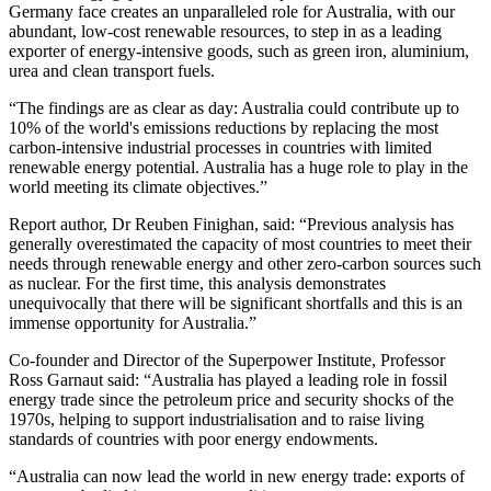
Germany face creates an unparalleled role for Australia, with our
abundant, low-cost renewable resources, to step in as a leading
exporter of energy-intensive goods, such as green iron, aluminium,
urea and clean transport fuels.​​​​‌ ‍ ​‍​‍‌‍ ‌ ​‍‌‍‍‌‌‍‌ ‌‍‍‌‌‍ ‍​‍​‍​ ‍‍​‍​‍‌ ​ ‌‍​‌‌‍ ‍‌‍‍‌‌ ‌​‌ ‍‌​‍ ‍‌‍‍‌‌‍ ​‍​‍​‍ ​​‍​‍‌‍‍​‌ ​‍‌‍‌‌‌‍‌‍​‍​‍​ ‍‍​‍​‍‌‍‍​‌ ‌​‌ ‌​‌ ​​​ ‍‍​‍ ​‍ ‌‍ ​‌‍ ‌‍​ ‌‍​‌‌‍ ​‌‍‍​‌‍ ‌ ​ ‌ ‌​​ ‍‍​ ​ ​ ​ ​ ​ ​ ​ ​‍ ‌‍‍‌‌‍ ‍‌ ‌​‌‍‌‌‌‍ ‍‌ ‌​​‍ ‌‍‌‌‌‍‌​‌‍‍‌‌ ‌​​‍ ‌‍ ‌‌‍ ‌‍‌​‌‍‌‌​ ‌‌ ​​‌ ​‍‌‍‌‌‌ ​ ‌‍‌‌‌‍ ‍‌ ‌​‌‍​‌‌ ‌​‌‍‍‌‌‍ ‌‍ ‍​ ‍ ‌‍‍‌‌‍‌​​ ‌‌‍​‌‌‍​‍​ ‍​​ ‌‍‌‍‌‌​ ‌‌​ ‍​‌‍‌‌​‍ ‌​ ‌​‌‍​ ​ ‌‌​ ‍‌​‍ ‌​ ‌​​ ​‍​ ​‍‌‍‌​​‍ ‌‌‍​‍​ ‍​​ ‌ ‌‍‌‍​‍ ‌‌‍‌​​ ​‍‌‍‌​‌‍‌​‌‍​ ​ ‌​​ ‌ ​ ​‍‌‍‌‌​ ​ ‌‍​‍​ ‍​​ ‍ ‌ ‌​‌ ‍‌‌ ​​‌‍‌‌​ ‌‌‍ ‍‌‍‌‌‌ ‌ ‌ ​ ​ ‍ ‌ ​​‌‍​‌‌ ‌​‌‍‍​​ ‌‌‍​ ‌‍ ‌‍ ‍‌ ‌​‌‍‌‌‌‍ ‍‌ ‌​​‍‌‌​ ‌‌‌​​‍‌‌ ‌‍‍ ‌‍‌‌‌ ‍‌​‍‌‌​ ​ ‌​‌​​‍‌‌​ ​ ‌​‌​​‍‌‌​ ​‍​ ​‍‌‍​‌​ ​‍​ ‌​‌‍‌‌​ ​‍‌‍​ ‌‍​‌‌‍​‌​ ​ ​ ‌‌‌‍‌​‌‍‌​​‍‌‌​ ​‍​ ​‍​‍‌‌​ ‌‌‌​‌​​‍ ‍‌‍​ ‌‍‍​‌‍‍‌‌‍ ​‌‍‌​‌ ​‍‌‍‌‌‌‍ ‍​‍‌‌​ ‌‌‌​​‍‌‌ ‌‍‍ ‌‍‌‌‌ ‍‌​‍‌‌​ ​ ‌​‌​​‍‌‌​ ​ ‌​‌​​‍‌‌​ ​‍​ ​‍‌‍‌‌​ ‌ ​ ​ ​ ​​​ ​ ​ ​​​ ‌​‌‍‌‌‌‍‌​​ ‍‌​ ‌‍‌‍​‌​ ​​​‍‌‌​ ​‍​ ​‍​‍‌‌​ ‌‌‌​‌​​‍ ‍‌ ‌​‌‍‌‌‌ ‍​‌ ‌​​ ‌‍​‍‌‍​‌‌ ​ ‌‍‌‌‌‌‌‌‌ ​‍‌‍ ​​ ‌‌‍‍​‌ ‌​‌ ‌​‌ ​​​‍‌‌​ ​ ‌​​‌​‍‌‌​ ​‍‌​‌‍​‍‌‌​ ​‍‌​‌‍‌‍ ​‌‍ ‌‍​ ‌‍​‌‌‍ ​‌‍‍​‌‍ ‌ ​ ‌ ‌​​‍‌‌​ ​ ‌​​‌​ ​ ​ ​ ​ ​ ​ ​ ​‍‌‍‌‍‍‌‌‍‌​​ ‌‌‍​‌‌‍​‍​ ‍​​ ‌‍‌‍‌‌​ ‌‌​ ‍​‌‍‌‌​‍ ‌​ ‌​‌‍​ ​ ‌‌​ ‍‌​‍ ‌​ ‌​​ ​‍​ ​‍‌‍‌​​‍ ‌‌‍​‍​ ‍​​ ‌ ‌‍‌‍​‍ ‌‌‍‌​​ ​‍‌‍‌​‌‍‌​‌‍​ ​ ‌​​ ‌ ​ ​‍‌‍‌‌​ ​ ‌‍​‍​ ‍​​‍‌‍‌ ‌​‌ ‍‌‌ ​​‌‍‌‌​ ‌‌‍ ‍‌‍‌‌‌ ‌ ‌ ​ ​‍‌‍‌ ​​‌‍​‌‌ ‌​‌‍‍​​ ‌‌‍​ ‌‍ ‌‍ ‍‌ ‌​‌‍‌‌‌‍ ‍‌ ‌​​‍‌‌​ ‌‌‌​​‍‌‌ ‌‍‍ ‌‍‌‌‌ ‍‌​‍‌‌​ ​ ‌​‌​​‍‌‌​ ​ ‌​‌​​‍‌‌​ ​‍​ ​‍‌‍​‌​ ​‍​ ‌​‌‍‌‌​ ​‍‌‍​ ‌‍​‌‌‍​‌​ ​ ​ ‌‌‌‍‌​‌‍‌​​‍‌‌​ ​‍​ ​‍​‍‌‌​ ‌‌‌​‌​​‍ ‍‌‍​ ‌‍‍​‌‍‍‌‌‍ ​‌‍‌​‌ ​‍‌‍‌‌‌‍ ‍​‍‌‌​ ‌‌‌​​‍‌‌ ‌‍‍ ‌‍‌‌‌ ‍‌​‍‌‌​ ​ ‌​‌​​‍‌‌​ ​ ‌​‌​​‍‌‌​ ​‍​ ​‍‌‍‌‌​ ‌ ​ ​ ​ ​​​ ​ ​ ​​​ ‌​‌‍‌‌‌‍‌​​ ‍‌​ ‌‍‌‍​‌​ ​​​‍‌‌​ ​‍​ ​‍​‍‌‌​ ‌‌‌​‌​​‍ ‍‌ ‌​‌‍‌‌‌ ‍​‌ ‌​​‍‌‍‌ ​​‌‍‌‌‌ ​‍‌ ​ ‌ ​​‌‍‌‌‌‍​ ‌ ‌​‌‍‍‌‌ ‌‍‌‍‌‌​ ‌‌ ​​‌ ‌‌‌‍​‍‌‍ ​‌‍‍‌‌ ​ ‌‍‍​‌‍‌‌‌‍‌​​‍​‍‌ ‌
“The findings are as clear as day: Australia could contribute up to
10% of the world's emissions reductions by replacing the most
carbon-intensive industrial processes in countries with limited
renewable energy potential. Australia has a huge role to play in the
world meeting its climate objectives.”​​​​‌ ‍ ​‍​‍‌‍ ‌ ​‍‌‍‍‌‌‍‌ ‌‍‍‌‌‍ ‍​‍​‍​ ‍‍​‍​‍‌ ​ ‌‍​‌‌‍ ‍‌‍‍‌‌ ‌​‌ ‍‌​‍ ‍‌‍‍‌‌‍ ​‍​‍​‍ ​​‍​‍‌‍‍​‌ ​‍‌‍‌‌‌‍‌‍​‍​‍​ ‍‍​‍​‍‌‍‍​‌ ‌​‌ ‌​‌ ​​​ ‍‍​‍ ​‍ ‌‍ ​‌‍ ‌‍​ ‌‍​‌‌‍ ​‌‍‍​‌‍ ‌ ​ ‌ ‌​​ ‍‍​ ​ ​ ​ ​ ​ ​ ​ ​‍ ‌‍‍‌‌‍ ‍‌ ‌​‌‍‌‌‌‍ ‍‌ ‌​​‍ ‌‍‌‌‌‍‌​‌‍‍‌‌ ‌​​‍ ‌‍ ‌‌‍ ‌‍‌​‌‍‌‌​ ‌‌ ​​‌ ​‍‌‍‌‌‌ ​ ‌‍‌‌‌‍ ‍‌ ‌​‌‍​‌‌ ‌​‌‍‍‌‌‍ ‌‍ ‍​ ‍ ‌‍‍‌‌‍‌​​ ‌‌‍​‌‌‍​‍​ ‍​​ ‌‍‌‍‌‌​ ‌‌​ ‍​‌‍‌‌​‍ ‌​ ‌​‌‍​ ​ ‌‌​ ‍‌​‍ ‌​ ‌​​ ​‍​ ​‍‌‍‌​​‍ ‌‌‍​‍​ ‍​​ ‌ ‌‍‌‍​‍ ‌‌‍‌​​ ​‍‌‍‌​‌‍‌​‌‍​ ​ ‌​​ ‌ ​ ​‍‌‍‌‌​ ​ ‌‍​‍​ ‍​​ ‍ ‌ ‌​‌ ‍‌‌ ​​‌‍‌‌​ ‌‌‍ ‍‌‍‌‌‌ ‌ ‌ ​ ​ ‍ ‌ ​​‌‍​‌‌ ‌​‌‍‍​​ ‌‌‍​ ‌‍ ‌‍ ‍‌ ‌​‌‍‌‌‌‍ ‍‌ ‌​​‍‌‌​ ‌‌‌​​‍‌‌ ‌‍‍ ‌‍‌‌‌ ‍‌​‍‌‌​ ​ ‌​‌​​‍‌‌​ ​ ‌​‌​​‍‌‌​ ​‍​ ​‍​ ‌‌​ ‌​​ ‌​​ ​‍​ ‌‍‌‍‌‌‌‍‌​‌‍‌‌​ ‍‌​ ‌​​ ‌​​ ​ ​‍‌‌​ ​‍​ ​‍​‍‌‌​ ‌‌‌​‌​​‍ ‍‌‍​ ‌‍‍​‌‍‍‌‌‍ ​‌‍‌​‌ ​‍‌‍‌‌‌‍ ‍​‍‌‌​ ‌‌‌​​‍‌‌ ‌‍‍ ‌‍‌‌‌ ‍‌​‍‌‌​ ​ ‌​‌​​‍‌‌​ ​ ‌​‌​​‍‌‌​ ​‍​ ​‍‌‍​‍​ ​ ​ ​‍​ ​ ​ ​‌​ ​​​ ‌ ​ ​‌​ ​​‌‍‌‌‌‍​‍​ ‍‌​ ​​​‍‌‌​ ​‍​ ​‍​‍‌‌​ ‌‌‌​‌​​‍ ‍‌ ‌​‌‍‌‌‌ ‍​‌ ‌​​ ‌‍​‍‌‍​‌‌ ​ ‌‍‌‌‌‌‌‌‌ ​‍‌‍ ​​ ‌‌‍‍​‌ ‌​‌ ‌​‌ ​​​‍‌‌​ ​ ‌​​‌​‍‌‌​ ​‍‌​‌‍​‍‌‌​ ​‍‌​‌‍‌‍ ​‌‍ ‌‍​ ‌‍​‌‌‍ ​‌‍‍​‌‍ ‌ ​ ‌ ‌​​‍‌‌​ ​ ‌​​‌​ ​ ​ ​ ​ ​ ​ ​ ​‍‌‍‌‍‍‌‌‍‌​​ ‌‌‍​‌‌‍​‍​ ‍​​ ‌‍‌‍‌‌​ ‌‌​ ‍​‌‍‌‌​‍ ‌​ ‌​‌‍​ ​ ‌‌​ ‍‌​‍ ‌​ ‌​​ ​‍​ ​‍‌‍‌​​‍ ‌‌‍​‍​ ‍​​ ‌ ‌‍‌‍​‍ ‌‌‍‌​​ ​‍‌‍‌​‌‍‌​‌‍​ ​ ‌​​ ‌ ​ ​‍‌‍‌‌​ ​ ‌‍​‍​ ‍​​‍‌‍‌ ‌​‌ ‍‌‌ ​​‌‍‌‌​ ‌‌‍ ‍‌‍‌‌‌ ‌ ‌ ​ ​‍‌‍‌ ​​‌‍​‌‌ ‌​‌‍‍​​ ‌‌‍​ ‌‍ ‌‍ ‍‌ ‌​‌‍‌‌‌‍ ‍‌ ‌​​‍‌‌​ ‌‌‌​​‍‌‌ ‌‍‍ ‌‍‌‌‌ ‍‌​‍‌‌​ ​ ‌​‌​​‍‌‌​ ​ ‌​‌​​‍‌‌​ ​‍​ ​‍​ ‌‌​ ‌​​ ‌​​ ​‍​ ‌‍‌‍‌‌‌‍‌​‌‍‌‌​ ‍‌​ ‌​​ ‌​​ ​ ​‍‌‌​ ​‍​ ​‍​‍‌‌​ ‌‌‌​‌​​‍ ‍‌‍​ ‌‍‍​‌‍‍‌‌‍ ​‌‍‌​‌ ​‍‌‍‌‌‌‍ ‍​‍‌‌​ ‌‌‌​​‍‌‌ ‌‍‍ ‌‍‌‌‌ ‍‌​‍‌‌​ ​ ‌​‌​​‍‌‌​ ​ ‌​‌​​‍‌‌​ ​‍​ ​‍‌‍​‍​ ​ ​ ​‍​ ​ ​ ​‌​ ​​​ ‌ ​ ​‌​ ​​‌‍‌‌‌‍​‍​ ‍‌​ ​​​‍‌‌​ ​‍​ ​‍​‍‌‌​ ‌‌‌​‌​​‍ ‍‌ ‌​‌‍‌‌‌ ‍​‌ ‌​​‍‌‍‌ ​​‌‍‌‌‌ ​‍‌ ​ ‌ ​​‌‍‌‌‌‍​ ‌ ‌​‌‍‍‌‌ ‌‍‌‍‌‌​ ‌‌ ​​‌ ‌‌‌‍​‍‌‍ ​‌‍‍‌‌ ​ ‌‍‍​‌‍‌‌‌‍‌​​‍​‍‌ ‌
Report author, Dr Reuben Finighan, said: “Previous analysis has
generally overestimated the capacity of most countries to meet their
needs through renewable energy and other zero-carbon sources such
as nuclear. For the first time, this analysis demonstrates
unequivocally that there will be significant shortfalls and this is an
immense opportunity for Australia.”​​​​‌ ‍ ​‍​‍‌‍ ‌ ​‍‌‍‍‌‌‍‌ ‌‍‍‌‌‍ ‍​‍​‍​ ‍‍​‍​‍‌ ​ ‌‍​‌‌‍ ‍‌‍‍‌‌ ‌​‌ ‍‌​‍ ‍‌‍‍‌‌‍ ​‍​‍​‍ ​​‍​‍‌‍‍​‌ ​‍‌‍‌‌‌‍‌‍​‍​‍​ ‍‍​‍​‍‌‍‍​‌ ‌​‌ ‌​‌ ​​​ ‍‍​‍ ​‍ ‌‍ ​‌‍ ‌‍​ ‌‍​‌‌‍ ​‌‍‍​‌‍ ‌ ​ ‌ ‌​​ ‍‍​ ​ ​ ​ ​ ​ ​ ​ ​‍ ‌‍‍‌‌‍ ‍‌ ‌​‌‍‌‌‌‍ ‍‌ ‌​​‍ ‌‍‌‌‌‍‌​‌‍‍‌‌ ‌​​‍ ‌‍ ‌‌‍ ‌‍‌​‌‍‌‌​ ‌‌ ​​‌ ​‍‌‍‌‌‌ ​ ‌‍‌‌‌‍ ‍‌ ‌​‌‍​‌‌ ‌​‌‍‍‌‌‍ ‌‍ ‍​ ‍ ‌‍‍‌‌‍‌​​ ‌‌‍​‌‌‍​‍​ ‍​​ ‌‍‌‍‌‌​ ‌‌​ ‍​‌‍‌‌​‍ ‌​ ‌​‌‍​ ​ ‌‌​ ‍‌​‍ ‌​ ‌​​ ​‍​ ​‍‌‍‌​​‍ ‌‌‍​‍​ ‍​​ ‌ ‌‍‌‍​‍ ‌‌‍‌​​ ​‍‌‍‌​‌‍‌​‌‍​ ​ ‌​​ ‌ ​ ​‍‌‍‌‌​ ​ ‌‍​‍​ ‍​​ ‍ ‌ ‌​‌ ‍‌‌ ​​‌‍‌‌​ ‌‌‍ ‍‌‍‌‌‌ ‌ ‌ ​ ​ ‍ ‌ ​​‌‍​‌‌ ‌​‌‍‍​​ ‌‌‍​ ‌‍ ‌‍ ‍‌ ‌​‌‍‌‌‌‍ ‍‌ ‌​​‍‌‌​ ‌‌‌​​‍‌‌ ‌‍‍ ‌‍‌‌‌ ‍‌​‍‌‌​ ​ ‌​‌​​‍‌‌​ ​ ‌​‌​​‍‌‌​ ​‍​ ​‍‌‍‌​​ ‌‍​ ‍‌‌‍‌‌‌‍​ ‌‍​‌​ ​​‌‍​ ‌‍​‍‌‍‌‍‌‍‌​​ ‌‍​‍‌‌​ ​‍​ ​‍​‍‌‌​ ‌‌‌​‌​​‍ ‍‌‍​ ‌‍‍​‌‍‍‌‌‍ ​‌‍‌​‌ ​‍‌‍‌‌‌‍ ‍​‍‌‌​ ‌‌‌​​‍‌‌ ‌‍‍ ‌‍‌‌‌ ‍‌​‍‌‌​ ​ ‌​‌​​‍‌‌​ ​ ‌​‌​​‍‌‌​ ​‍​ ​‍​ ‍‌​ ​‍‌‍​ ​ ​​​ ‌​​ ​ ​ ​‌‌‍​‍​ ‌ ​ ‌​​ ‍‌‌‍​‍​ ​​​‍‌‌​ ​‍​ ​‍​‍‌‌​ ‌‌‌​‌​​‍ ‍‌ ‌​‌‍‌‌‌ ‍​‌ ‌​​ ‌‍​‍‌‍​‌‌ ​ ‌‍‌‌‌‌‌‌‌ ​‍‌‍ ​​ ‌‌‍‍​‌ ‌​‌ ‌​‌ ​​​‍‌‌​ ​ ‌​​‌​‍‌‌​ ​‍‌​‌‍​‍‌‌​ ​‍‌​‌‍‌‍ ​‌‍ ‌‍​ ‌‍​‌‌‍ ​‌‍‍​‌‍ ‌ ​ ‌ ‌​​‍‌‌​ ​ ‌​​‌​ ​ ​ ​ ​ ​ ​ ​ ​‍‌‍‌‍‍‌‌‍‌​​ ‌‌‍​‌‌‍​‍​ ‍​​ ‌‍‌‍‌‌​ ‌‌​ ‍​‌‍‌‌​‍ ‌​ ‌​‌‍​ ​ ‌‌​ ‍‌​‍ ‌​ ‌​​ ​‍​ ​‍‌‍‌​​‍ ‌‌‍​‍​ ‍​​ ‌ ‌‍‌‍​‍ ‌‌‍‌​​ ​‍‌‍‌​‌‍‌​‌‍​ ​ ‌​​ ‌ ​ ​‍‌‍‌‌​ ​ ‌‍​‍​ ‍​​‍‌‍‌ ‌​‌ ‍‌‌ ​​‌‍‌‌​ ‌‌‍ ‍‌‍‌‌‌ ‌ ‌ ​ ​‍‌‍‌ ​​‌‍​‌‌ ‌​‌‍‍​​ ‌‌‍​ ‌‍ ‌‍ ‍‌ ‌​‌‍‌‌‌‍ ‍‌ ‌​​‍‌‌​ ‌‌‌​​‍‌‌ ‌‍‍ ‌‍‌‌‌ ‍‌​‍‌‌​ ​ ‌​‌​​‍‌‌​ ​ ‌​‌​​‍‌‌​ ​‍​ ​‍‌‍‌​​ ‌‍​ ‍‌‌‍‌‌‌‍​ ‌‍​‌​ ​​‌‍​ ‌‍​‍‌‍‌‍‌‍‌​​ ‌‍​‍‌‌​ ​‍​ ​‍​‍‌‌​ ‌‌‌​‌​​‍ ‍‌‍​ ‌‍‍​‌‍‍‌‌‍ ​‌‍‌​‌ ​‍‌‍‌‌‌‍ ‍​‍‌‌​ ‌‌‌​​‍‌‌ ‌‍‍ ‌‍‌‌‌ ‍‌​‍‌‌​ ​ ‌​‌​​‍‌‌​ ​ ‌​‌​​‍‌‌​ ​‍​ ​‍​ ‍‌​ ​‍‌‍​ ​ ​​​ ‌​​ ​ ​ ​‌‌‍​‍​ ‌ ​ ‌​​ ‍‌‌‍​‍​ ​​​‍‌‌​ ​‍​ ​‍​‍‌‌​ ‌‌‌​‌​​‍ ‍‌ ‌​‌‍‌‌‌ ‍​‌ ‌​​‍‌‍‌ ​​‌‍‌‌‌ ​‍‌ ​ ‌ ​​‌‍‌‌‌‍​ ‌ ‌​‌‍‍‌‌ ‌‍‌‍‌‌​ ‌‌ ​​‌ ‌‌‌‍​‍‌‍ ​‌‍‍‌‌ ​ ‌‍‍​‌‍‌‌‌‍‌​​‍​‍‌ ‌
Co-founder and Director of the Superpower Institute, Professor
Ross Garnaut said: “Australia has played a leading role in fossil
energy trade since the petroleum price and security shocks of the
1970s, helping to support industrialisation and to raise living
standards of countries with poor energy endowments.​​​​‌ ‍ ​‍​‍‌‍ ‌ ​‍‌‍‍‌‌‍‌ ‌‍‍‌‌‍ ‍​‍​‍​ ‍‍​‍​‍‌ ​ ‌‍​‌‌‍ ‍‌‍‍‌‌ ‌​‌ ‍‌​‍ ‍‌‍‍‌‌‍ ​‍​‍​‍ ​​‍​‍‌‍‍​‌ ​‍‌‍‌‌‌‍‌‍​‍​‍​ ‍‍​‍​‍‌‍‍​‌ ‌​‌ ‌​‌ ​​​ ‍‍​‍ ​‍ ‌‍ ​‌‍ ‌‍​ ‌‍​‌‌‍ ​‌‍‍​‌‍ ‌ ​ ‌ ‌​​ ‍‍​ ​ ​ ​ ​ ​ ​ ​ ​‍ ‌‍‍‌‌‍ ‍‌ ‌​‌‍‌‌‌‍ ‍‌ ‌​​‍ ‌‍‌‌‌‍‌​‌‍‍‌‌ ‌​​‍ ‌‍ ‌‌‍ ‌‍‌​‌‍‌‌​ ‌‌ ​​‌ ​‍‌‍‌‌‌ ​ ‌‍‌‌‌‍ ‍‌ ‌​‌‍​‌‌ ‌​‌‍‍‌‌‍ ‌‍ ‍​ ‍ ‌‍‍‌‌‍‌​​ ‌‌‍​‌‌‍​‍​ ‍​​ ‌‍‌‍‌‌​ ‌‌​ ‍​‌‍‌‌​‍ ‌​ ‌​‌‍​ ​ ‌‌​ ‍‌​‍ ‌​ ‌​​ ​‍​ ​‍‌‍‌​​‍ ‌‌‍​‍​ ‍​​ ‌ ‌‍‌‍​‍ ‌‌‍‌​​ ​‍‌‍‌​‌‍‌​‌‍​ ​ ‌​​ ‌ ​ ​‍‌‍‌‌​ ​ ‌‍​‍​ ‍​​ ‍ ‌ ‌​‌ ‍‌‌ ​​‌‍‌‌​ ‌‌‍ ‍‌‍‌‌‌ ‌ ‌ ​ ​ ‍ ‌ ​​‌‍​‌‌ ‌​‌‍‍​​ ‌‌‍​ ‌‍ ‌‍ ‍‌ ‌​‌‍‌‌‌‍ ‍‌ ‌​​‍‌‌​ ‌‌‌​​‍‌‌ ‌‍‍ ‌‍‌‌‌ ‍‌​‍‌‌​ ​ ‌​‌​​‍‌‌​ ​ ‌​‌​​‍‌‌​ ​‍​ ​‍​ ‌‌‌‍​ ‌‍‌​​ ‌​​ ‌‌​ ​​​ ‌‌‌‍‌‍​ ‌ ​ ​​‌‍​‍​ ‌​​‍‌‌​ ​‍​ ​‍​‍‌‌​ ‌‌‌​‌​​‍ ‍‌‍​ ‌‍‍​‌‍‍‌‌‍ ​‌‍‌​‌ ​‍‌‍‌‌‌‍ ‍​‍‌‌​ ‌‌‌​​‍‌‌ ‌‍‍ ‌‍‌‌‌ ‍‌​‍‌‌​ ​ ‌​‌​​‍‌‌​ ​ ‌​‌​​‍‌‌​ ​‍​ ​‍​ ‍‌‌‍​‍‌‍‌​​ ​​‌‍​‍​ ‌ ​ ‌​​ ‍​​ ​‍​ ​‍​ ​ ‌‍​ ​ ​​​‍‌‌​ ​‍​ ​‍​‍‌‌​ ‌‌‌​‌​​‍ ‍‌ ‌​‌‍‌‌‌ ‍​‌ ‌​​ ‌‍​‍‌‍​‌‌ ​ ‌‍‌‌‌‌‌‌‌ ​‍‌‍ ​​ ‌‌‍‍​‌ ‌​‌ ‌​‌ ​​​‍‌‌​ ​ ‌​​‌​‍‌‌​ ​‍‌​‌‍​‍‌‌​ ​‍‌​‌‍‌‍ ​‌‍ ‌‍​ ‌‍​‌‌‍ ​‌‍‍​‌‍ ‌ ​ ‌ ‌​​‍‌‌​ ​ ‌​​‌​ ​ ​ ​ ​ ​ ​ ​ ​‍‌‍‌‍‍‌‌‍‌​​ ‌‌‍​‌‌‍​‍​ ‍​​ ‌‍‌‍‌‌​ ‌‌​ ‍​‌‍‌‌​‍ ‌​ ‌​‌‍​ ​ ‌‌​ ‍‌​‍ ‌​ ‌​​ ​‍​ ​‍‌‍‌​​‍ ‌‌‍​‍​ ‍​​ ‌ ‌‍‌‍​‍ ‌‌‍‌​​ ​‍‌‍‌​‌‍‌​‌‍​ ​ ‌​​ ‌ ​ ​‍‌‍‌‌​ ​ ‌‍​‍​ ‍​​‍‌‍‌ ‌​‌ ‍‌‌ ​​‌‍‌‌​ ‌‌‍ ‍‌‍‌‌‌ ‌ ‌ ​ ​‍‌‍‌ ​​‌‍​‌‌ ‌​‌‍‍​​ ‌‌‍​ ‌‍ ‌‍ ‍‌ ‌​‌‍‌‌‌‍ ‍‌ ‌​​‍‌‌​ ‌‌‌​​‍‌‌ ‌‍‍ ‌‍‌‌‌ ‍‌​‍‌‌​ ​ ‌​‌​​‍‌‌​ ​ ‌​‌​​‍‌‌​ ​‍​ ​‍​ ‌‌‌‍​ ‌‍‌​​ ‌​​ ‌‌​ ​​​ ‌‌‌‍‌‍​ ‌ ​ ​​‌‍​‍​ ‌​​‍‌‌​ ​‍​ ​‍​‍‌‌​ ‌‌‌​‌​​‍ ‍‌‍​ ‌‍‍​‌‍‍‌‌‍ ​‌‍‌​‌ ​‍‌‍‌‌‌‍ ‍​‍‌‌​ ‌‌‌​​‍‌‌ ‌‍‍ ‌‍‌‌‌ ‍‌​‍‌‌​ ​ ‌​‌​​‍‌‌​ ​ ‌​‌​​‍‌‌​ ​‍​ ​‍​ ‍‌‌‍​‍‌‍‌​​ ​​‌‍​‍​ ‌ ​ ‌​​ ‍​​ ​‍​ ​‍​ ​ ‌‍​ ​ ​​​‍‌‌​ ​‍​ ​‍​‍‌‌​ ‌‌‌​‌​​‍ ‍‌ ‌​‌‍‌‌‌ ‍​‌ ‌​​‍‌‍‌ ​​‌‍‌‌‌ ​‍‌ ​ ‌ ​​‌‍‌‌‌‍​ ‌ ‌​‌‍‍‌‌ ‌‍‌‍‌‌​ ‌‌ ​​‌ ‌‌‌‍​‍‌‍ ​‌‍‍‌‌ ​ ‌‍‍​‌‍‌‌‌‍‌​​‍​‍‌ ‌
“Australia can now lead the world in new energy trade: exports of