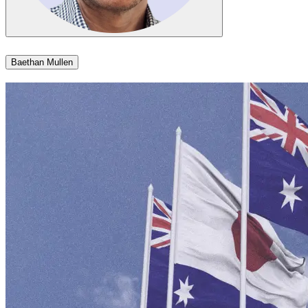
Baethan Mullen​​​​‌ ‍ ​‍​‍‌‍ ‌ ​‍‌‍‍‌‌‍‌ ‌‍‍‌‌‍ ‍​‍​‍​ ‍‍​‍​‍‌ ​ ‌‍​‌‌‍ ‍‌‍‍‌‌ ‌​‌ ‍‌​‍ ‍‌‍‍‌‌‍ ​‍​‍​‍ ​​‍​‍‌‍‍​‌ ​‍‌‍‌‌‌‍‌‍​‍​‍​ ‍‍​‍​‍‌‍‍​‌ ‌​‌ ‌​‌ ​​​ ‍‍​‍ ​‍ ‌‍ ​‌‍ ‌‍​ ‌‍​‌‌‍ ​‌‍‍​‌‍ ‌ ​ ‌ ‌​​ ‍‍​ ​ ​ ​ ​ ​ ​ ​ ​‍ ‌‍‍‌‌‍ ‍‌ ‌​‌‍‌‌‌‍ ‍‌ ‌​​‍ ‌‍‌‌‌‍‌​‌‍‍‌‌ ‌​​‍ ‌‍ ‌‌‍ ‌‍‌​‌‍‌‌​ ‌‌ ​​‌ ​‍‌‍‌‌‌ ​ ‌‍‌‌‌‍ ‍‌ ‌​‌‍​‌‌ ‌​‌‍‍‌‌‍ ‌‍ ‍​ ‍ ‌‍‍‌‌‍‌​​ ‌​ ​‍‌‍​‍​ ‌​​ ​‌​ ​‍‌‍​‍‌‍​‌‌‍​‌​‍ ‌​ ‍​​ ​​​ ‍‌​ ​‍​‍ ‌​ ‌​‌‍​‍​ ‍​​ ‌ ​‍ ‌‌‍​‍‌‍‌​‌‍‌‌​ ‌‌​‍ ‌​ ​ ‌‍‌​‌‍​‌​ ‌​​ ‌‌​ ​‍​ ‍​​ ‍‌​ ‍‌​ ​ ​ ​ ​ ‍‌​ ‍ ‌ ‌​‌ ‍‌‌ ​​‌‍‌‌​ ‌‌‍​‌‌ ‌‌‌ ‌​‌‍‍​‌‍ ‌ ​‍​ ‍ ‌ ​​‌‍​‌‌ ‌​‌‍‍​​ ‌‌‍ ‍‌‍​‌‌‍ ‌‌‍‌‌​ ‌‍​‍‌‍​‌‌ ​ ‌‍‌‌‌‌‌‌‌ ​‍‌‍ ​​ ‌‌‍‍​‌ ‌​‌ ‌​‌ ​​​‍‌‌​ ​ ‌​​‌​‍‌‌​ ​‍‌​‌‍​‍‌‌​ ​‍‌​‌‍‌‍ ​‌‍ ‌‍​ ‌‍​‌‌‍ ​‌‍‍​‌‍ ‌ ​ ‌ ‌​​‍‌‌​ ​ ‌​​‌​ ​ ​ ​ ​ ​ ​ ​ ​‍‌‍‌‍‍‌‌‍‌​​ ‌​ ​‍‌‍​‍​ ‌​​ ​‌​ ​‍‌‍​‍‌‍​‌‌‍​‌​‍ ‌​ ‍​​ ​​​ ‍‌​ ​‍​‍ ‌​ ‌​‌‍​‍​ ‍​​ ‌ ​‍ ‌‌‍​‍‌‍‌​‌‍‌‌​ ‌‌​‍ ‌​ ​ ‌‍‌​‌‍​‌​ ‌​​ ‌‌​ ​‍​ ‍​​ ‍‌​ ‍‌​ ​ ​ ​ ​ ‍‌​‍‌‍‌ ‌​‌ ‍‌‌ ​​‌‍‌‌​ ‌‌‍​‌‌ ‌‌‌ ‌​‌‍‍​‌‍ ‌ ​‍​‍‌‍‌ ​​‌‍​‌‌ ‌​‌‍‍​​ ‌‌‍ ‍‌‍​‌‌‍ ‌‌‍‌‌​‍‌‍‌ ​​‌‍‌‌‌ ​‍‌ ​ ‌ ​​‌‍‌‌‌‍​ ‌ ‌​‌‍‍‌‌ ‌‍‌‍‌‌​ ‌‌ ​​‌ ‌‌‌‍​‍‌‍ ​‌‍‍‌‌ ​ ‌‍‍​‌‍‌‌‌‍‌​​‍​‍‌ ‌