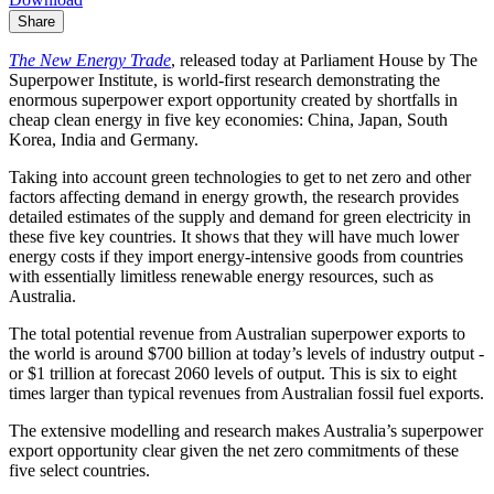
Share
The New Energy Trade​​​​‌ ‍ ​‍​‍‌‍ ‌ ​‍‌‍‍‌‌‍‌ ‌‍‍‌‌‍ ‍​‍​‍​ ‍‍​‍​‍‌ ​ ‌‍​‌‌‍ ‍‌‍‍‌‌ ‌​‌ ‍‌​‍ ‍‌‍‍‌‌‍ ​‍​‍​‍ ​​‍​‍‌‍‍​‌ ​‍‌‍‌‌‌‍‌‍​‍​‍​ ‍‍​‍​‍‌‍‍​‌ ‌​‌ ‌​‌ ​​​ ‍‍​‍ ​‍ ‌‍ ​‌‍ ‌‍​ ‌‍​‌‌‍ ​‌‍‍​‌‍ ‌ ​ ‌ ‌​​ ‍‍​ ​ ​ ​ ​ ​ ​ ​ ​‍ ‌‍‍‌‌‍ ‍‌ ‌​‌‍‌‌‌‍ ‍‌ ‌​​‍ ‌‍‌‌‌‍‌​‌‍‍‌‌ ‌​​‍ ‌‍ ‌‌‍ ‌‍‌​‌‍‌‌​ ‌‌ ​​‌ ​‍‌‍‌‌‌ ​ ‌‍‌‌‌‍ ‍‌ ‌​‌‍​‌‌ ‌​‌‍‍‌‌‍ ‌‍ ‍​ ‍ ‌‍‍‌‌‍‌​​ ‌‌‍​‌‌‍​‍​ ‍​​ ‌‍‌‍‌‌​ ‌‌​ ‍​‌‍‌‌​‍ ‌​ ‌​‌‍​ ​ ‌‌​ ‍‌​‍ ‌​ ‌​​ ​‍​ ​‍‌‍‌​​‍ ‌‌‍​‍​ ‍​​ ‌ ‌‍‌‍​‍ ‌‌‍‌​​ ​‍‌‍‌​‌‍‌​‌‍​ ​ ‌​​ ‌ ​ ​‍‌‍‌‌​ ​ ‌‍​‍​ ‍​​ ‍ ‌ ‌​‌ ‍‌‌ ​​‌‍‌‌​ ‌‌‍ ‍‌‍‌‌‌ ‌ ‌ ​ ​ ‍ ‌ ​​‌‍​‌‌ ‌​‌‍‍​​ ‌‌‍​ ‌‍ ‌‍ ‍‌ ‌​‌‍‌‌‌‍ ‍‌ ‌​​‍‌‌​ ‌‌‌​​‍‌‌ ‌‍‍ ‌‍‌‌‌ ‍‌​‍‌‌​ ​ ‌​‌​​‍‌‌​ ​ ‌​‌​​‍‌‌​ ​‍​ ​‍​ ​‌‌‍‌‍​ ‍​​ ‌‌‌‍‌‍​ ‌‍​ ‍​​ ‌‌‌‍​‍​ ‌‌​ ‌​​ ‍‌​‍‌‌​ ​‍​ ​‍​‍‌‌​ ‌‌‌​‌​​‍ ‍‌‍​ ‌‍‍​‌‍‍‌‌‍ ​‌‍‌​‌ ​‍‌‍‌‌‌‍ ‍​‍‌‌​ ‌‌‌​​‍‌‌ ‌‍‍ ‌‍‌‌‌ ‍‌​‍‌‌​ ​ ‌​‌​​‍‌‌​ ​ ‌​‌​​‍‌‌​ ​‍​ ​‍​ ‌​​ ​‍​ ‌​‌‍​ ​ ​‍​ ‌​‌‍‌​‌‍‌‌‌‍​‌​ ‌‍‌‍‌‍‌‍​ ​ ​​​‍‌‌​ ​‍​ ​‍​‍‌‌​ ‌‌‌​‌​​‍ ‍‌ ‌​‌‍‌‌‌ ‍​‌ ‌​​ ‌‍​‍‌‍​‌‌ ​ ‌‍‌‌‌‌‌‌‌ ​‍‌‍ ​​ ‌‌‍‍​‌ ‌​‌ ‌​‌ ​​​‍‌‌​ ​ ‌​​‌​‍‌‌​ ​‍‌​‌‍​‍‌‌​ ​‍‌​‌‍‌‍ ​‌‍ ‌‍​ ‌‍​‌‌‍ ​‌‍‍​‌‍ ‌ ​ ‌ ‌​​‍‌‌​ ​ ‌​​‌​ ​ ​ ​ ​ ​ ​ ​ ​‍‌‍‌‍‍‌‌‍‌​​ ‌‌‍​‌‌‍​‍​ ‍​​ ‌‍‌‍‌‌​ ‌‌​ ‍​‌‍‌‌​‍ ‌​ ‌​‌‍​ ​ ‌‌​ ‍‌​‍ ‌​ ‌​​ ​‍​ ​‍‌‍‌​​‍ ‌‌‍​‍​ ‍​​ ‌ ‌‍‌‍​‍ ‌‌‍‌​​ ​‍‌‍‌​‌‍‌​‌‍​ ​ ‌​​ ‌ ​ ​‍‌‍‌‌​ ​ ‌‍​‍​ ‍​​‍‌‍‌ ‌​‌ ‍‌‌ ​​‌‍‌‌​ ‌‌‍ ‍‌‍‌‌‌ ‌ ‌ ​ ​‍‌‍‌ ​​‌‍​‌‌ ‌​‌‍‍​​ ‌‌‍​ ‌‍ ‌‍ ‍‌ ‌​‌‍‌‌‌‍ ‍‌ ‌​​‍‌‌​ ‌‌‌​​‍‌‌ ‌‍‍ ‌‍‌‌‌ ‍‌​‍‌‌​ ​ ‌​‌​​‍‌‌​ ​ ‌​‌​​‍‌‌​ ​‍​ ​‍​ ​‌‌‍‌‍​ ‍​​ ‌‌‌‍‌‍​ ‌‍​ ‍​​ ‌‌‌‍​‍​ ‌‌​ ‌​​ ‍‌​‍‌‌​ ​‍​ ​‍​‍‌‌​ ‌‌‌​‌​​‍ ‍‌‍​ ‌‍‍​‌‍‍‌‌‍ ​‌‍‌​‌ ​‍‌‍‌‌‌‍ ‍​‍‌‌​ ‌‌‌​​‍‌‌ ‌‍‍ ‌‍‌‌‌ ‍‌​‍‌‌​ ​ ‌​‌​​‍‌‌​ ​ ‌​‌​​‍‌‌​ ​‍​ ​‍​ ‌​​ ​‍​ ‌​‌‍​ ​ ​‍​ ‌​‌‍‌​‌‍‌‌‌‍​‌​ ‌‍‌‍‌‍‌‍​ ​ ​​​‍‌‌​ ​‍​ ​‍​‍‌‌​ ‌‌‌​‌​​‍ ‍‌ ‌​‌‍‌‌‌ ‍​‌ ‌​​‍‌‍‌ ​​‌‍‌‌‌ ​‍‌ ​ ‌ ​​‌‍‌‌‌‍​ ‌ ‌​‌‍‍‌‌ ‌‍‌‍‌‌​ ‌‌ ​​‌ ‌‌‌‍​‍‌‍ ​‌‍‍‌‌ ​ ‌‍‍​‌‍‌‌‌‍‌​​‍​‍‌ ‌
, released today at Parliament House by The
Superpower Institute, is world-first research demonstrating the
enormous superpower export opportunity created by shortfalls in
cheap clean energy in five key economies: China, Japan, South
Korea, India and Germany.​​​​‌ ‍ ​‍​‍‌‍ ‌ ​‍‌‍‍‌‌‍‌ ‌‍‍‌‌‍ ‍​‍​‍​ ‍‍​‍​‍‌ ​ ‌‍​‌‌‍ ‍‌‍‍‌‌ ‌​‌ ‍‌​‍ ‍‌‍‍‌‌‍ ​‍​‍​‍ ​​‍​‍‌‍‍​‌ ​‍‌‍‌‌‌‍‌‍​‍​‍​ ‍‍​‍​‍‌‍‍​‌ ‌​‌ ‌​‌ ​​​ ‍‍​‍ ​‍ ‌‍ ​‌‍ ‌‍​ ‌‍​‌‌‍ ​‌‍‍​‌‍ ‌ ​ ‌ ‌​​ ‍‍​ ​ ​ ​ ​ ​ ​ ​ ​‍ ‌‍‍‌‌‍ ‍‌ ‌​‌‍‌‌‌‍ ‍‌ ‌​​‍ ‌‍‌‌‌‍‌​‌‍‍‌‌ ‌​​‍ ‌‍ ‌‌‍ ‌‍‌​‌‍‌‌​ ‌‌ ​​‌ ​‍‌‍‌‌‌ ​ ‌‍‌‌‌‍ ‍‌ ‌​‌‍​‌‌ ‌​‌‍‍‌‌‍ ‌‍ ‍​ ‍ ‌‍‍‌‌‍‌​​ ‌‌‍​‌‌‍​‍​ ‍​​ ‌‍‌‍‌‌​ ‌‌​ ‍​‌‍‌‌​‍ ‌​ ‌​‌‍​ ​ ‌‌​ ‍‌​‍ ‌​ ‌​​ ​‍​ ​‍‌‍‌​​‍ ‌‌‍​‍​ ‍​​ ‌ ‌‍‌‍​‍ ‌‌‍‌​​ ​‍‌‍‌​‌‍‌​‌‍​ ​ ‌​​ ‌ ​ ​‍‌‍‌‌​ ​ ‌‍​‍​ ‍​​ ‍ ‌ ‌​‌ ‍‌‌ ​​‌‍‌‌​ ‌‌‍ ‍‌‍‌‌‌ ‌ ‌ ​ ​ ‍ ‌ ​​‌‍​‌‌ ‌​‌‍‍​​ ‌‌‍​ ‌‍ ‌‍ ‍‌ ‌​‌‍‌‌‌‍ ‍‌ ‌​​‍‌‌​ ‌‌‌​​‍‌‌ ‌‍‍ ‌‍‌‌‌ ‍‌​‍‌‌​ ​ ‌​‌​​‍‌‌​ ​ ‌​‌​​‍‌‌​ ​‍​ ​‍​ ​‌‌‍‌‍​ ‍​​ ‌‌‌‍‌‍​ ‌‍​ ‍​​ ‌‌‌‍​‍​ ‌‌​ ‌​​ ‍‌​‍‌‌​ ​‍​ ​‍​‍‌‌​ ‌‌‌​‌​​‍ ‍‌‍​ ‌‍‍​‌‍‍‌‌‍ ​‌‍‌​‌ ​‍‌‍‌‌‌‍ ‍​‍‌‌​ ‌‌‌​​‍‌‌ ‌‍‍ ‌‍‌‌‌ ‍‌​‍‌‌​ ​ ‌​‌​​‍‌‌​ ​ ‌​‌​​‍‌‌​ ​‍​ ​‍​ ‌​​ ​‍​ ‌​‌‍​ ​ ​‍​ ‌​‌‍‌​‌‍‌‌‌‍​‌​ ‌‍‌‍‌‍‌‍​ ​ ​‌​‍‌‌​ ​‍​ ​‍​‍‌‌​ ‌‌‌​‌​​‍ ‍‌ ‌​‌‍‌‌‌ ‍​‌ ‌​​ ‌‍​‍‌‍​‌‌ ​ ‌‍‌‌‌‌‌‌‌ ​‍‌‍ ​​ ‌‌‍‍​‌ ‌​‌ ‌​‌ ​​​‍‌‌​ ​ ‌​​‌​‍‌‌​ ​‍‌​‌‍​‍‌‌​ ​‍‌​‌‍‌‍ ​‌‍ ‌‍​ ‌‍​‌‌‍ ​‌‍‍​‌‍ ‌ ​ ‌ ‌​​‍‌‌​ ​ ‌​​‌​ ​ ​ ​ ​ ​ ​ ​ ​‍‌‍‌‍‍‌‌‍‌​​ ‌‌‍​‌‌‍​‍​ ‍​​ ‌‍‌‍‌‌​ ‌‌​ ‍​‌‍‌‌​‍ ‌​ ‌​‌‍​ ​ ‌‌​ ‍‌​‍ ‌​ ‌​​ ​‍​ ​‍‌‍‌​​‍ ‌‌‍​‍​ ‍​​ ‌ ‌‍‌‍​‍ ‌‌‍‌​​ ​‍‌‍‌​‌‍‌​‌‍​ ​ ‌​​ ‌ ​ ​‍‌‍‌‌​ ​ ‌‍​‍​ ‍​​‍‌‍‌ ‌​‌ ‍‌‌ ​​‌‍‌‌​ ‌‌‍ ‍‌‍‌‌‌ ‌ ‌ ​ ​‍‌‍‌ ​​‌‍​‌‌ ‌​‌‍‍​​ ‌‌‍​ ‌‍ ‌‍ ‍‌ ‌​‌‍‌‌‌‍ ‍‌ ‌​​‍‌‌​ ‌‌‌​​‍‌‌ ‌‍‍ ‌‍‌‌‌ ‍‌​‍‌‌​ ​ ‌​‌​​‍‌‌​ ​ ‌​‌​​‍‌‌​ ​‍​ ​‍​ ​‌‌‍‌‍​ ‍​​ ‌‌‌‍‌‍​ ‌‍​ ‍​​ ‌‌‌‍​‍​ ‌‌​ ‌​​ ‍‌​‍‌‌​ ​‍​ ​‍​‍‌‌​ ‌‌‌​‌​​‍ ‍‌‍​ ‌‍‍​‌‍‍‌‌‍ ​‌‍‌​‌ ​‍‌‍‌‌‌‍ ‍​‍‌‌​ ‌‌‌​​‍‌‌ ‌‍‍ ‌‍‌‌‌ ‍‌​‍‌‌​ ​ ‌​‌​​‍‌‌​ ​ ‌​‌​​‍‌‌​ ​‍​ ​‍​ ‌​​ ​‍​ ‌​‌‍​ ​ ​‍​ ‌​‌‍‌​‌‍‌‌‌‍​‌​ ‌‍‌‍‌‍‌‍​ ​ ​‌​‍‌‌​ ​‍​ ​‍​‍‌‌​ ‌‌‌​‌​​‍ ‍‌ ‌​‌‍‌‌‌ ‍​‌ ‌​​‍‌‍‌ ​​‌‍‌‌‌ ​‍‌ ​ ‌ ​​‌‍‌‌‌‍​ ‌ ‌​‌‍‍‌‌ ‌‍‌‍‌‌​ ‌‌ ​​‌ ‌‌‌‍​‍‌‍ ​‌‍‍‌‌ ​ ‌‍‍​‌‍‌‌‌‍‌​​‍​‍‌ ‌
Taking into account green technologies to get to net zero and other
factors affecting demand in energy growth, the research provides
detailed estimates of the supply and demand for green electricity in
these five key countries. It shows that they will have much lower
energy costs if they import energy-intensive goods from countries
with essentially limitless renewable energy resources, such as
Australia.​​​​‌ ‍ ​‍​‍‌‍ ‌ ​‍‌‍‍‌‌‍‌ ‌‍‍‌‌‍ ‍​‍​‍​ ‍‍​‍​‍‌ ​ ‌‍​‌‌‍ ‍‌‍‍‌‌ ‌​‌ ‍‌​‍ ‍‌‍‍‌‌‍ ​‍​‍​‍ ​​‍​‍‌‍‍​‌ ​‍‌‍‌‌‌‍‌‍​‍​‍​ ‍‍​‍​‍‌‍‍​‌ ‌​‌ ‌​‌ ​​​ ‍‍​‍ ​‍ ‌‍ ​‌‍ ‌‍​ ‌‍​‌‌‍ ​‌‍‍​‌‍ ‌ ​ ‌ ‌​​ ‍‍​ ​ ​ ​ ​ ​ ​ ​ ​‍ ‌‍‍‌‌‍ ‍‌ ‌​‌‍‌‌‌‍ ‍‌ ‌​​‍ ‌‍‌‌‌‍‌​‌‍‍‌‌ ‌​​‍ ‌‍ ‌‌‍ ‌‍‌​‌‍‌‌​ ‌‌ ​​‌ ​‍‌‍‌‌‌ ​ ‌‍‌‌‌‍ ‍‌ ‌​‌‍​‌‌ ‌​‌‍‍‌‌‍ ‌‍ ‍​ ‍ ‌‍‍‌‌‍‌​​ ‌‌‍​‌‌‍​‍​ ‍​​ ‌‍‌‍‌‌​ ‌‌​ ‍​‌‍‌‌​‍ ‌​ ‌​‌‍​ ​ ‌‌​ ‍‌​‍ ‌​ ‌​​ ​‍​ ​‍‌‍‌​​‍ ‌‌‍​‍​ ‍​​ ‌ ‌‍‌‍​‍ ‌‌‍‌​​ ​‍‌‍‌​‌‍‌​‌‍​ ​ ‌​​ ‌ ​ ​‍‌‍‌‌​ ​ ‌‍​‍​ ‍​​ ‍ ‌ ‌​‌ ‍‌‌ ​​‌‍‌‌​ ‌‌‍ ‍‌‍‌‌‌ ‌ ‌ ​ ​ ‍ ‌ ​​‌‍​‌‌ ‌​‌‍‍​​ ‌‌‍​ ‌‍ ‌‍ ‍‌ ‌​‌‍‌‌‌‍ ‍‌ ‌​​‍‌‌​ ‌‌‌​​‍‌‌ ‌‍‍ ‌‍‌‌‌ ‍‌​‍‌‌​ ​ ‌​‌​​‍‌‌​ ​ ‌​‌​​‍‌‌​ ​‍​ ​‍‌‍​ ‌‍‌​​ ​ ​ ‍‌​ ‍​​ ​‍​ ‌‍​ ​‌​ ‌‍​ ‌‌​ ​‌​ ​‌​‍‌‌​ ​‍​ ​‍​‍‌‌​ ‌‌‌​‌​​‍ ‍‌‍​ ‌‍‍​‌‍‍‌‌‍ ​‌‍‌​‌ ​‍‌‍‌‌‌‍ ‍​‍‌‌​ ‌‌‌​​‍‌‌ ‌‍‍ ‌‍‌‌‌ ‍‌​‍‌‌​ ​ ‌​‌​​‍‌‌​ ​ ‌​‌​​‍‌‌​ ​‍​ ​‍​ ‍​‌‍​‍​ ​‌​ ‍​​ ‌‌‌‍‌​​ ​​​ ​‍‌‍​‌​ ​​​ ‌‍‌‍‌‍​ ​​​‍‌‌​ ​‍​ ​‍​‍‌‌​ ‌‌‌​‌​​‍ ‍‌ ‌​‌‍‌‌‌ ‍​‌ ‌​​ ‌‍​‍‌‍​‌‌ ​ ‌‍‌‌‌‌‌‌‌ ​‍‌‍ ​​ ‌‌‍‍​‌ ‌​‌ ‌​‌ ​​​‍‌‌​ ​ ‌​​‌​‍‌‌​ ​‍‌​‌‍​‍‌‌​ ​‍‌​‌‍‌‍ ​‌‍ ‌‍​ ‌‍​‌‌‍ ​‌‍‍​‌‍ ‌ ​ ‌ ‌​​‍‌‌​ ​ ‌​​‌​ ​ ​ ​ ​ ​ ​ ​ ​‍‌‍‌‍‍‌‌‍‌​​ ‌‌‍​‌‌‍​‍​ ‍​​ ‌‍‌‍‌‌​ ‌‌​ ‍​‌‍‌‌​‍ ‌​ ‌​‌‍​ ​ ‌‌​ ‍‌​‍ ‌​ ‌​​ ​‍​ ​‍‌‍‌​​‍ ‌‌‍​‍​ ‍​​ ‌ ‌‍‌‍​‍ ‌‌‍‌​​ ​‍‌‍‌​‌‍‌​‌‍​ ​ ‌​​ ‌ ​ ​‍‌‍‌‌​ ​ ‌‍​‍​ ‍​​‍‌‍‌ ‌​‌ ‍‌‌ ​​‌‍‌‌​ ‌‌‍ ‍‌‍‌‌‌ ‌ ‌ ​ ​‍‌‍‌ ​​‌‍​‌‌ ‌​‌‍‍​​ ‌‌‍​ ‌‍ ‌‍ ‍‌ ‌​‌‍‌‌‌‍ ‍‌ ‌​​‍‌‌​ ‌‌‌​​‍‌‌ ‌‍‍ ‌‍‌‌‌ ‍‌​‍‌‌​ ​ ‌​‌​​‍‌‌​ ​ ‌​‌​​‍‌‌​ ​‍​ ​‍‌‍​ ‌‍‌​​ ​ ​ ‍‌​ ‍​​ ​‍​ ‌‍​ ​‌​ ‌‍​ ‌‌​ ​‌​ ​‌​‍‌‌​ ​‍​ ​‍​‍‌‌​ ‌‌‌​‌​​‍ ‍‌‍​ ‌‍‍​‌‍‍‌‌‍ ​‌‍‌​‌ ​‍‌‍‌‌‌‍ ‍​‍‌‌​ ‌‌‌​​‍‌‌ ‌‍‍ ‌‍‌‌‌ ‍‌​‍‌‌​ ​ ‌​‌​​‍‌‌​ ​ ‌​‌​​‍‌‌​ ​‍​ ​‍​ ‍​‌‍​‍​ ​‌​ ‍​​ ‌‌‌‍‌​​ ​​​ ​‍‌‍​‌​ ​​​ ‌‍‌‍‌‍​ ​​​‍‌‌​ ​‍​ ​‍​‍‌‌​ ‌‌‌​‌​​‍ ‍‌ ‌​‌‍‌‌‌ ‍​‌ ‌​​‍‌‍‌ ​​‌‍‌‌‌ ​‍‌ ​ ‌ ​​‌‍‌‌‌‍​ ‌ ‌​‌‍‍‌‌ ‌‍‌‍‌‌​ ‌‌ ​​‌ ‌‌‌‍​‍‌‍ ​‌‍‍‌‌ ​ ‌‍‍​‌‍‌‌‌‍‌​​‍​‍‌ ‌
The total potential revenue from Australian superpower exports to
the world is around $700 billion at today’s levels of industry output -
or $1 trillion at forecast 2060 levels of output. This is six to eight
times larger than typical revenues from Australian fossil fuel exports.​​​​‌ ‍ ​‍​‍‌‍ ‌ ​‍‌‍‍‌‌‍‌ ‌‍‍‌‌‍ ‍​‍​‍​ ‍‍​‍​‍‌ ​ ‌‍​‌‌‍ ‍‌‍‍‌‌ ‌​‌ ‍‌​‍ ‍‌‍‍‌‌‍ ​‍​‍​‍ ​​‍​‍‌‍‍​‌ ​‍‌‍‌‌‌‍‌‍​‍​‍​ ‍‍​‍​‍‌‍‍​‌ ‌​‌ ‌​‌ ​​​ ‍‍​‍ ​‍ ‌‍ ​‌‍ ‌‍​ ‌‍​‌‌‍ ​‌‍‍​‌‍ ‌ ​ ‌ ‌​​ ‍‍​ ​ ​ ​ ​ ​ ​ ​ ​‍ ‌‍‍‌‌‍ ‍‌ ‌​‌‍‌‌‌‍ ‍‌ ‌​​‍ ‌‍‌‌‌‍‌​‌‍‍‌‌ ‌​​‍ ‌‍ ‌‌‍ ‌‍‌​‌‍‌‌​ ‌‌ ​​‌ ​‍‌‍‌‌‌ ​ ‌‍‌‌‌‍ ‍‌ ‌​‌‍​‌‌ ‌​‌‍‍‌‌‍ ‌‍ ‍​ ‍ ‌‍‍‌‌‍‌​​ ‌‌‍​‌‌‍​‍​ ‍​​ ‌‍‌‍‌‌​ ‌‌​ ‍​‌‍‌‌​‍ ‌​ ‌​‌‍​ ​ ‌‌​ ‍‌​‍ ‌​ ‌​​ ​‍​ ​‍‌‍‌​​‍ ‌‌‍​‍​ ‍​​ ‌ ‌‍‌‍​‍ ‌‌‍‌​​ ​‍‌‍‌​‌‍‌​‌‍​ ​ ‌​​ ‌ ​ ​‍‌‍‌‌​ ​ ‌‍​‍​ ‍​​ ‍ ‌ ‌​‌ ‍‌‌ ​​‌‍‌‌​ ‌‌‍ ‍‌‍‌‌‌ ‌ ‌ ​ ​ ‍ ‌ ​​‌‍​‌‌ ‌​‌‍‍​​ ‌‌‍​ ‌‍ ‌‍ ‍‌ ‌​‌‍‌‌‌‍ ‍‌ ‌​​‍‌‌​ ‌‌‌​​‍‌‌ ‌‍‍ ‌‍‌‌‌ ‍‌​‍‌‌​ ​ ‌​‌​​‍‌‌​ ​ ‌​‌​​‍‌‌​ ​‍​ ​‍‌‍‌​​ ‌ ‌‍‌​​ ‌‌​ ​‍​ ‌‍‌‍‌‍​ ‌ ​ ‌‍‌‍​ ​ ‍​​ ‌‍​‍‌‌​ ​‍​ ​‍​‍‌‌​ ‌‌‌​‌​​‍ ‍‌‍​ ‌‍‍​‌‍‍‌‌‍ ​‌‍‌​‌ ​‍‌‍‌‌‌‍ ‍​‍‌‌​ ‌‌‌​​‍‌‌ ‌‍‍ ‌‍‌‌‌ ‍‌​‍‌‌​ ​ ‌​‌​​‍‌‌​ ​ ‌​‌​​‍‌‌​ ​‍​ ​‍​ ​​​ ​‍​ ​‍‌‍​‌​ ​ ‌‍‌‍‌‍‌‌​ ‌‌​ ‍‌‌‍‌​‌‍‌​​ ​‍​ ​​​‍‌‌​ ​‍​ ​‍​‍‌‌​ ‌‌‌​‌​​‍ ‍‌ ‌​‌‍‌‌‌ ‍​‌ ‌​​ ‌‍​‍‌‍​‌‌ ​ ‌‍‌‌‌‌‌‌‌ ​‍‌‍ ​​ ‌‌‍‍​‌ ‌​‌ ‌​‌ ​​​‍‌‌​ ​ ‌​​‌​‍‌‌​ ​‍‌​‌‍​‍‌‌​ ​‍‌​‌‍‌‍ ​‌‍ ‌‍​ ‌‍​‌‌‍ ​‌‍‍​‌‍ ‌ ​ ‌ ‌​​‍‌‌​ ​ ‌​​‌​ ​ ​ ​ ​ ​ ​ ​ ​‍‌‍‌‍‍‌‌‍‌​​ ‌‌‍​‌‌‍​‍​ ‍​​ ‌‍‌‍‌‌​ ‌‌​ ‍​‌‍‌‌​‍ ‌​ ‌​‌‍​ ​ ‌‌​ ‍‌​‍ ‌​ ‌​​ ​‍​ ​‍‌‍‌​​‍ ‌‌‍​‍​ ‍​​ ‌ ‌‍‌‍​‍ ‌‌‍‌​​ ​‍‌‍‌​‌‍‌​‌‍​ ​ ‌​​ ‌ ​ ​‍‌‍‌‌​ ​ ‌‍​‍​ ‍​​‍‌‍‌ ‌​‌ ‍‌‌ ​​‌‍‌‌​ ‌‌‍ ‍‌‍‌‌‌ ‌ ‌ ​ ​‍‌‍‌ ​​‌‍​‌‌ ‌​‌‍‍​​ ‌‌‍​ ‌‍ ‌‍ ‍‌ ‌​‌‍‌‌‌‍ ‍‌ ‌​​‍‌‌​ ‌‌‌​​‍‌‌ ‌‍‍ ‌‍‌‌‌ ‍‌​‍‌‌​ ​ ‌​‌​​‍‌‌​ ​ ‌​‌​​‍‌‌​ ​‍​ ​‍‌‍‌​​ ‌ ‌‍‌​​ ‌‌​ ​‍​ ‌‍‌‍‌‍​ ‌ ​ ‌‍‌‍​ ​ ‍​​ ‌‍​‍‌‌​ ​‍​ ​‍​‍‌‌​ ‌‌‌​‌​​‍ ‍‌‍​ ‌‍‍​‌‍‍‌‌‍ ​‌‍‌​‌ ​‍‌‍‌‌‌‍ ‍​‍‌‌​ ‌‌‌​​‍‌‌ ‌‍‍ ‌‍‌‌‌ ‍‌​‍‌‌​ ​ ‌​‌​​‍‌‌​ ​ ‌​‌​​‍‌‌​ ​‍​ ​‍​ ​​​ ​‍​ ​‍‌‍​‌​ ​ ‌‍‌‍‌‍‌‌​ ‌‌​ ‍‌‌‍‌​‌‍‌​​ ​‍​ ​​​‍‌‌​ ​‍​ ​‍​‍‌‌​ ‌‌‌​‌​​‍ ‍‌ ‌​‌‍‌‌‌ ‍​‌ ‌​​‍‌‍‌ ​​‌‍‌‌‌ ​‍‌ ​ ‌ ​​‌‍‌‌‌‍​ ‌ ‌​‌‍‍‌‌ ‌‍‌‍‌‌​ ‌‌ ​​‌ ‌‌‌‍​‍‌‍ ​‌‍‍‌‌ ​ ‌‍‍​‌‍‌‌‌‍‌​​‍​‍‌ ‌
The extensive modelling and research makes Australia’s superpower
export opportunity clear given the net zero commitments of these
five select countries.