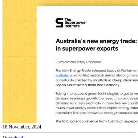
18 November, 2024
Download​​​​‌ ‍ ​‍​‍‌‍ ‌ ​‍‌‍‍‌‌‍‌ ‌‍‍‌‌‍ ‍​‍​‍​ ‍‍​‍​‍‌ ​ ‌‍​‌‌‍ ‍‌‍‍‌‌ ‌​‌ ‍‌​‍ ‍‌‍‍‌‌‍ ​‍​‍​‍ ​​‍​‍‌‍‍​‌ ​‍‌‍‌‌‌‍‌‍​‍​‍​ ‍‍​‍​‍‌‍‍​‌ ‌​‌ ‌​‌ ​​​ ‍‍​‍ ​‍ ‌‍ ​‌‍ ‌‍​ ‌‍​‌‌‍ ​‌‍‍​‌‍ ‌ ​ ‌ ‌​​ ‍‍​ ​ ​ ​ ​ ​ ​ ​ ​‍ ‌‍‍‌‌‍ ‍‌ ‌​‌‍‌‌‌‍ ‍‌ ‌​​‍ ‌‍‌‌‌‍‌​‌‍‍‌‌ ‌​​‍ ‌‍ ‌‌‍ ‌‍‌​‌‍‌‌​ ‌‌ ​​‌ ​‍‌‍‌‌‌ ​ ‌‍‌‌‌‍ ‍‌ ‌​‌‍​‌‌ ‌​‌‍‍‌‌‍ ‌‍ ‍​ ‍ ‌‍‍‌‌‍‌​​ ‌‌‍​‌‌‍​‍​ ‍​​ ‌‍‌‍‌‌​ ‌‌​ ‍​‌‍‌‌​‍ ‌​ ‌​‌‍​ ​ ‌‌​ ‍‌​‍ ‌​ ‌​​ ​‍​ ​‍‌‍‌​​‍ ‌‌‍​‍​ ‍​​ ‌ ‌‍‌‍​‍ ‌‌‍‌​​ ​‍‌‍‌​‌‍‌​‌‍​ ​ ‌​​ ‌ ​ ​‍‌‍‌‌​ ​ ‌‍​‍​ ‍​​ ‍ ‌ ‌​‌ ‍‌‌ ​​‌‍‌‌​ ‌‌‍ ‍‌‍‌‌‌ ‌ ‌ ​ ​ ‍ ‌ ​​‌‍​‌‌ ‌​‌‍‍​​ ‌‌‍‌​‌‍ ‌ ‌ ‌‍ ‍‌‍ ​‌‍ ‌‍​‌‌‍‌​‌ ​ ‌​​‌‌‍ ‍‌‍‌​‌​ ​‌‍‍‌‌‍ ‍‌‍‍ ‌ ​ ​‍‌‌​ ‌‌‌​​‍‌‌ ‌‍‍ ‌‍‌‌‌ ‍‌​‍‌‌​ ​ ‌​‌​​‍‌‌​ ​ ‌​‌​​‍‌‌​ ​‍​ ​‍​ ​‌​ ​ ​ ‍​​ ‌​‌‍​‌‌‍​‌‌‍​ ​ ‌‌‌‍​ ​ ​​​ ​ ​ ‌‍​‍‌‌​ ​‍​ ​‍​‍‌‌​ ‌‌‌​‌​​‍ ‍‌ ‌​‌‍‍‌‌ ‌​‌‍ ​‌‍‌‌​ ‌‍​‍‌‍​‌‌ ​ ‌‍‌‌‌‌‌‌‌ ​‍‌‍ ​​ ‌‌‍‍​‌ ‌​‌ ‌​‌ ​​​‍‌‌​ ​ ‌​​‌​‍‌‌​ ​‍‌​‌‍​‍‌‌​ ​‍‌​‌‍‌‍ ​‌‍ ‌‍​ ‌‍​‌‌‍ ​‌‍‍​‌‍ ‌ ​ ‌ ‌​​‍‌‌​ ​ ‌​​‌​ ​ ​ ​ ​ ​ ​ ​ ​‍‌‍‌‍‍‌‌‍‌​​ ‌‌‍​‌‌‍​‍​ ‍​​ ‌‍‌‍‌‌​ ‌‌​ ‍​‌‍‌‌​‍ ‌​ ‌​‌‍​ ​ ‌‌​ ‍‌​‍ ‌​ ‌​​ ​‍​ ​‍‌‍‌​​‍ ‌‌‍​‍​ ‍​​ ‌ ‌‍‌‍​‍ ‌‌‍‌​​ ​‍‌‍‌​‌‍‌​‌‍​ ​ ‌​​ ‌ ​ ​‍‌‍‌‌​ ​ ‌‍​‍​ ‍​​‍‌‍‌ ‌​‌ ‍‌‌ ​​‌‍‌‌​ ‌‌‍ ‍‌‍‌‌‌ ‌ ‌ ​ ​‍‌‍‌ ​​‌‍​‌‌ ‌​‌‍‍​​ ‌‌‍‌​‌‍ ‌ ‌ ‌‍ ‍‌‍ ​‌‍ ‌‍​‌‌‍‌​‌ ​ ‌​​‌‌‍ ‍‌‍‌​‌​ ​‌‍‍‌‌‍ ‍‌‍‍ ‌ ​ ​‍‌‌​ ‌‌‌​​‍‌‌ ‌‍‍ ‌‍‌‌‌ ‍‌​‍‌‌​ ​ ‌​‌​​‍‌‌​ ​ ‌​‌​​‍‌‌​ ​‍​ ​‍​ ​‌​ ​ ​ ‍​​ ‌​‌‍​‌‌‍​‌‌‍​ ​ ‌‌‌‍​ ​ ​​​ ​ ​ ‌‍​‍‌‌​ ​‍​ ​‍​‍‌‌​ ‌‌‌​‌​​‍ ‍‌ ‌​‌‍‍‌‌ ‌​‌‍ ​‌‍‌‌​‍‌‍‌ ​​‌‍‌‌‌ ​‍‌ ​ ‌ ​​‌‍‌‌‌‍​ ‌ ‌​‌‍‍‌‌ ‌‍‌‍‌‌​ ‌‌ ​​‌ ‌‌‌‍​‍‌‍ ​‌‍‍‌‌ ​ ‌‍‍​‌‍‌‌‌‍‌​​‍​‍‌ ‌