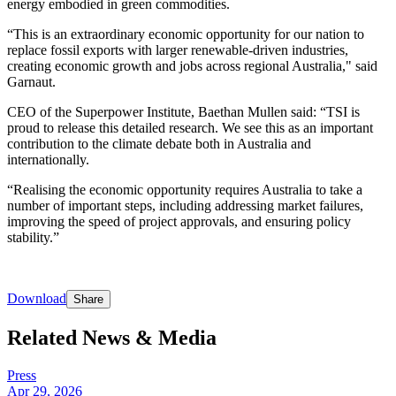
energy embodied in green commodities.​​​​‌ ‍ ​‍​‍‌‍ ‌ ​‍‌‍‍‌‌‍‌ ‌‍‍‌‌‍ ‍​‍​‍​ ‍‍​‍​‍‌ ​ ‌‍​‌‌‍ ‍‌‍‍‌‌ ‌​‌ ‍‌​‍ ‍‌‍‍‌‌‍ ​‍​‍​‍ ​​‍​‍‌‍‍​‌ ​‍‌‍‌‌‌‍‌‍​‍​‍​ ‍‍​‍​‍‌‍‍​‌ ‌​‌ ‌​‌ ​​​ ‍‍​‍ ​‍ ‌‍ ​‌‍ ‌‍​ ‌‍​‌‌‍ ​‌‍‍​‌‍ ‌ ​ ‌ ‌​​ ‍‍​ ​ ​ ​ ​ ​ ​ ​ ​‍ ‌‍‍‌‌‍ ‍‌ ‌​‌‍‌‌‌‍ ‍‌ ‌​​‍ ‌‍‌‌‌‍‌​‌‍‍‌‌ ‌​​‍ ‌‍ ‌‌‍ ‌‍‌​‌‍‌‌​ ‌‌ ​​‌ ​‍‌‍‌‌‌ ​ ‌‍‌‌‌‍ ‍‌ ‌​‌‍​‌‌ ‌​‌‍‍‌‌‍ ‌‍ ‍​ ‍ ‌‍‍‌‌‍‌​​ ‌‌‍​‌‌‍​‍​ ‍​​ ‌‍‌‍‌‌​ ‌‌​ ‍​‌‍‌‌​‍ ‌​ ‌​‌‍​ ​ ‌‌​ ‍‌​‍ ‌​ ‌​​ ​‍​ ​‍‌‍‌​​‍ ‌‌‍​‍​ ‍​​ ‌ ‌‍‌‍​‍ ‌‌‍‌​​ ​‍‌‍‌​‌‍‌​‌‍​ ​ ‌​​ ‌ ​ ​‍‌‍‌‌​ ​ ‌‍​‍​ ‍​​ ‍ ‌ ‌​‌ ‍‌‌ ​​‌‍‌‌​ ‌‌‍ ‍‌‍‌‌‌ ‌ ‌ ​ ​ ‍ ‌ ​​‌‍​‌‌ ‌​‌‍‍​​ ‌‌‍​ ‌‍ ‌‍ ‍‌ ‌​‌‍‌‌‌‍ ‍‌ ‌​​‍‌‌​ ‌‌‌​​‍‌‌ ‌‍‍ ‌‍‌‌‌ ‍‌​‍‌‌​ ​ ‌​‌​​‍‌‌​ ​ ‌​‌​​‍‌‌​ ​‍​ ​‍‌‍‌​‌‍​ ​ ‍‌‌‍‌​​ ‌‌‌‍​ ​ ​ ​ ‌​​ ​‍‌‍‌​‌‍‌‌​ ‌ ​‍‌‌​ ​‍​ ​‍​‍‌‌​ ‌‌‌​‌​​‍ ‍‌‍​ ‌‍‍​‌‍‍‌‌‍ ​‌‍‌​‌ ​‍‌‍‌‌‌‍ ‍​‍‌‌​ ‌‌‌​​‍‌‌ ‌‍‍ ‌‍‌‌‌ ‍‌​‍‌‌​ ​ ‌​‌​​‍‌‌​ ​ ‌​‌​​‍‌‌​ ​‍​ ​‍​ ​‍‌‍​‍‌‍‌​​ ‍​‌‍​‌‌‍‌​‌‍​‌​ ​​​ ​‍​ ​‌‌‍​‌​ ​‍​ ​​​‍‌‌​ ​‍​ ​‍​‍‌‌​ ‌‌‌​‌​​‍ ‍‌ ‌​‌‍‌‌‌ ‍​‌ ‌​​ ‌‍​‍‌‍​‌‌ ​ ‌‍‌‌‌‌‌‌‌ ​‍‌‍ ​​ ‌‌‍‍​‌ ‌​‌ ‌​‌ ​​​‍‌‌​ ​ ‌​​‌​‍‌‌​ ​‍‌​‌‍​‍‌‌​ ​‍‌​‌‍‌‍ ​‌‍ ‌‍​ ‌‍​‌‌‍ ​‌‍‍​‌‍ ‌ ​ ‌ ‌​​‍‌‌​ ​ ‌​​‌​ ​ ​ ​ ​ ​ ​ ​ ​‍‌‍‌‍‍‌‌‍‌​​ ‌‌‍​‌‌‍​‍​ ‍​​ ‌‍‌‍‌‌​ ‌‌​ ‍​‌‍‌‌​‍ ‌​ ‌​‌‍​ ​ ‌‌​ ‍‌​‍ ‌​ ‌​​ ​‍​ ​‍‌‍‌​​‍ ‌‌‍​‍​ ‍​​ ‌ ‌‍‌‍​‍ ‌‌‍‌​​ ​‍‌‍‌​‌‍‌​‌‍​ ​ ‌​​ ‌ ​ ​‍‌‍‌‌​ ​ ‌‍​‍​ ‍​​‍‌‍‌ ‌​‌ ‍‌‌ ​​‌‍‌‌​ ‌‌‍ ‍‌‍‌‌‌ ‌ ‌ ​ ​‍‌‍‌ ​​‌‍​‌‌ ‌​‌‍‍​​ ‌‌‍​ ‌‍ ‌‍ ‍‌ ‌​‌‍‌‌‌‍ ‍‌ ‌​​‍‌‌​ ‌‌‌​​‍‌‌ ‌‍‍ ‌‍‌‌‌ ‍‌​‍‌‌​ ​ ‌​‌​​‍‌‌​ ​ ‌​‌​​‍‌‌​ ​‍​ ​‍‌‍‌​‌‍​ ​ ‍‌‌‍‌​​ ‌‌‌‍​ ​ ​ ​ ‌​​ ​‍‌‍‌​‌‍‌‌​ ‌ ​‍‌‌​ ​‍​ ​‍​‍‌‌​ ‌‌‌​‌​​‍ ‍‌‍​ ‌‍‍​‌‍‍‌‌‍ ​‌‍‌​‌ ​‍‌‍‌‌‌‍ ‍​‍‌‌​ ‌‌‌​​‍‌‌ ‌‍‍ ‌‍‌‌‌ ‍‌​‍‌‌​ ​ ‌​‌​​‍‌‌​ ​ ‌​‌​​‍‌‌​ ​‍​ ​‍​ ​‍‌‍​‍‌‍‌​​ ‍​‌‍​‌‌‍‌​‌‍​‌​ ​​​ ​‍​ ​‌‌‍​‌​ ​‍​ ​​​‍‌‌​ ​‍​ ​‍​‍‌‌​ ‌‌‌​‌​​‍ ‍‌ ‌​‌‍‌‌‌ ‍​‌ ‌​​‍‌‍‌ ​​‌‍‌‌‌ ​‍‌ ​ ‌ ​​‌‍‌‌‌‍​ ‌ ‌​‌‍‍‌‌ ‌‍‌‍‌‌​ ‌‌ ​​‌ ‌‌‌‍​‍‌‍ ​‌‍‍‌‌ ​ ‌‍‍​‌‍‌‌‌‍‌​​‍​‍‌ ‌
“This is an extraordinary economic opportunity for our nation to
replace fossil exports with larger renewable-driven industries,
creating economic growth and jobs across regional Australia," said
Garnaut.​​​​‌ ‍ ​‍​‍‌‍ ‌ ​‍‌‍‍‌‌‍‌ ‌‍‍‌‌‍ ‍​‍​‍​ ‍‍​‍​‍‌ ​ ‌‍​‌‌‍ ‍‌‍‍‌‌ ‌​‌ ‍‌​‍ ‍‌‍‍‌‌‍ ​‍​‍​‍ ​​‍​‍‌‍‍​‌ ​‍‌‍‌‌‌‍‌‍​‍​‍​ ‍‍​‍​‍‌‍‍​‌ ‌​‌ ‌​‌ ​​​ ‍‍​‍ ​‍ ‌‍ ​‌‍ ‌‍​ ‌‍​‌‌‍ ​‌‍‍​‌‍ ‌ ​ ‌ ‌​​ ‍‍​ ​ ​ ​ ​ ​ ​ ​ ​‍ ‌‍‍‌‌‍ ‍‌ ‌​‌‍‌‌‌‍ ‍‌ ‌​​‍ ‌‍‌‌‌‍‌​‌‍‍‌‌ ‌​​‍ ‌‍ ‌‌‍ ‌‍‌​‌‍‌‌​ ‌‌ ​​‌ ​‍‌‍‌‌‌ ​ ‌‍‌‌‌‍ ‍‌ ‌​‌‍​‌‌ ‌​‌‍‍‌‌‍ ‌‍ ‍​ ‍ ‌‍‍‌‌‍‌​​ ‌‌‍​‌‌‍​‍​ ‍​​ ‌‍‌‍‌‌​ ‌‌​ ‍​‌‍‌‌​‍ ‌​ ‌​‌‍​ ​ ‌‌​ ‍‌​‍ ‌​ ‌​​ ​‍​ ​‍‌‍‌​​‍ ‌‌‍​‍​ ‍​​ ‌ ‌‍‌‍​‍ ‌‌‍‌​​ ​‍‌‍‌​‌‍‌​‌‍​ ​ ‌​​ ‌ ​ ​‍‌‍‌‌​ ​ ‌‍​‍​ ‍​​ ‍ ‌ ‌​‌ ‍‌‌ ​​‌‍‌‌​ ‌‌‍ ‍‌‍‌‌‌ ‌ ‌ ​ ​ ‍ ‌ ​​‌‍​‌‌ ‌​‌‍‍​​ ‌‌‍​ ‌‍ ‌‍ ‍‌ ‌​‌‍‌‌‌‍ ‍‌ ‌​​‍‌‌​ ‌‌‌​​‍‌‌ ‌‍‍ ‌‍‌‌‌ ‍‌​‍‌‌​ ​ ‌​‌​​‍‌‌​ ​ ‌​‌​​‍‌‌​ ​‍​ ​‍‌‍​‍‌‍‌‌​ ​​‌‍​‌​ ‌‌‌‍​‌​ ‍‌‌‍​ ‌‍‌‌​ ​‌‌‍​‌​ ​ ​‍‌‌​ ​‍​ ​‍​‍‌‌​ ‌‌‌​‌​​‍ ‍‌‍​ ‌‍‍​‌‍‍‌‌‍ ​‌‍‌​‌ ​‍‌‍‌‌‌‍ ‍​‍‌‌​ ‌‌‌​​‍‌‌ ‌‍‍ ‌‍‌‌‌ ‍‌​‍‌‌​ ​ ‌​‌​​‍‌‌​ ​ ‌​‌​​‍‌‌​ ​‍​ ​‍​ ‍​​ ‍‌​ ‌ ​ ​‌​ ‌ ‌‍‌‍‌‍​ ‌‍​‌‌‍‌​​ ​​‌‍‌‌‌‍‌​​ ​​​‍‌‌​ ​‍​ ​‍​‍‌‌​ ‌‌‌​‌​​‍ ‍‌ ‌​‌‍‌‌‌ ‍​‌ ‌​​ ‌‍​‍‌‍​‌‌ ​ ‌‍‌‌‌‌‌‌‌ ​‍‌‍ ​​ ‌‌‍‍​‌ ‌​‌ ‌​‌ ​​​‍‌‌​ ​ ‌​​‌​‍‌‌​ ​‍‌​‌‍​‍‌‌​ ​‍‌​‌‍‌‍ ​‌‍ ‌‍​ ‌‍​‌‌‍ ​‌‍‍​‌‍ ‌ ​ ‌ ‌​​‍‌‌​ ​ ‌​​‌​ ​ ​ ​ ​ ​ ​ ​ ​‍‌‍‌‍‍‌‌‍‌​​ ‌‌‍​‌‌‍​‍​ ‍​​ ‌‍‌‍‌‌​ ‌‌​ ‍​‌‍‌‌​‍ ‌​ ‌​‌‍​ ​ ‌‌​ ‍‌​‍ ‌​ ‌​​ ​‍​ ​‍‌‍‌​​‍ ‌‌‍​‍​ ‍​​ ‌ ‌‍‌‍​‍ ‌‌‍‌​​ ​‍‌‍‌​‌‍‌​‌‍​ ​ ‌​​ ‌ ​ ​‍‌‍‌‌​ ​ ‌‍​‍​ ‍​​‍‌‍‌ ‌​‌ ‍‌‌ ​​‌‍‌‌​ ‌‌‍ ‍‌‍‌‌‌ ‌ ‌ ​ ​‍‌‍‌ ​​‌‍​‌‌ ‌​‌‍‍​​ ‌‌‍​ ‌‍ ‌‍ ‍‌ ‌​‌‍‌‌‌‍ ‍‌ ‌​​‍‌‌​ ‌‌‌​​‍‌‌ ‌‍‍ ‌‍‌‌‌ ‍‌​‍‌‌​ ​ ‌​‌​​‍‌‌​ ​ ‌​‌​​‍‌‌​ ​‍​ ​‍‌‍​‍‌‍‌‌​ ​​‌‍​‌​ ‌‌‌‍​‌​ ‍‌‌‍​ ‌‍‌‌​ ​‌‌‍​‌​ ​ ​‍‌‌​ ​‍​ ​‍​‍‌‌​ ‌‌‌​‌​​‍ ‍‌‍​ ‌‍‍​‌‍‍‌‌‍ ​‌‍‌​‌ ​‍‌‍‌‌‌‍ ‍​‍‌‌​ ‌‌‌​​‍‌‌ ‌‍‍ ‌‍‌‌‌ ‍‌​‍‌‌​ ​ ‌​‌​​‍‌‌​ ​ ‌​‌​​‍‌‌​ ​‍​ ​‍​ ‍​​ ‍‌​ ‌ ​ ​‌​ ‌ ‌‍‌‍‌‍​ ‌‍​‌‌‍‌​​ ​​‌‍‌‌‌‍‌​​ ​​​‍‌‌​ ​‍​ ​‍​‍‌‌​ ‌‌‌​‌​​‍ ‍‌ ‌​‌‍‌‌‌ ‍​‌ ‌​​‍‌‍‌ ​​‌‍‌‌‌ ​‍‌ ​ ‌ ​​‌‍‌‌‌‍​ ‌ ‌​‌‍‍‌‌ ‌‍‌‍‌‌​ ‌‌ ​​‌ ‌‌‌‍​‍‌‍ ​‌‍‍‌‌ ​ ‌‍‍​‌‍‌‌‌‍‌​​‍​‍‌ ‌
CEO of the Superpower Institute, Baethan Mullen said: “TSI is
proud to release this detailed research. We see this as an important
contribution to the climate debate both in Australia and
internationally.​​​​‌ ‍ ​‍​‍‌‍ ‌ ​‍‌‍‍‌‌‍‌ ‌‍‍‌‌‍ ‍​‍​‍​ ‍‍​‍​‍‌ ​ ‌‍​‌‌‍ ‍‌‍‍‌‌ ‌​‌ ‍‌​‍ ‍‌‍‍‌‌‍ ​‍​‍​‍ ​​‍​‍‌‍‍​‌ ​‍‌‍‌‌‌‍‌‍​‍​‍​ ‍‍​‍​‍‌‍‍​‌ ‌​‌ ‌​‌ ​​​ ‍‍​‍ ​‍ ‌‍ ​‌‍ ‌‍​ ‌‍​‌‌‍ ​‌‍‍​‌‍ ‌ ​ ‌ ‌​​ ‍‍​ ​ ​ ​ ​ ​ ​ ​ ​‍ ‌‍‍‌‌‍ ‍‌ ‌​‌‍‌‌‌‍ ‍‌ ‌​​‍ ‌‍‌‌‌‍‌​‌‍‍‌‌ ‌​​‍ ‌‍ ‌‌‍ ‌‍‌​‌‍‌‌​ ‌‌ ​​‌ ​‍‌‍‌‌‌ ​ ‌‍‌‌‌‍ ‍‌ ‌​‌‍​‌‌ ‌​‌‍‍‌‌‍ ‌‍ ‍​ ‍ ‌‍‍‌‌‍‌​​ ‌‌‍​‌‌‍​‍​ ‍​​ ‌‍‌‍‌‌​ ‌‌​ ‍​‌‍‌‌​‍ ‌​ ‌​‌‍​ ​ ‌‌​ ‍‌​‍ ‌​ ‌​​ ​‍​ ​‍‌‍‌​​‍ ‌‌‍​‍​ ‍​​ ‌ ‌‍‌‍​‍ ‌‌‍‌​​ ​‍‌‍‌​‌‍‌​‌‍​ ​ ‌​​ ‌ ​ ​‍‌‍‌‌​ ​ ‌‍​‍​ ‍​​ ‍ ‌ ‌​‌ ‍‌‌ ​​‌‍‌‌​ ‌‌‍ ‍‌‍‌‌‌ ‌ ‌ ​ ​ ‍ ‌ ​​‌‍​‌‌ ‌​‌‍‍​​ ‌‌‍​ ‌‍ ‌‍ ‍‌ ‌​‌‍‌‌‌‍ ‍‌ ‌​​‍‌‌​ ‌‌‌​​‍‌‌ ‌‍‍ ‌‍‌‌‌ ‍‌​‍‌‌​ ​ ‌​‌​​‍‌‌​ ​ ‌​‌​​‍‌‌​ ​‍​ ​‍‌‍​‌​ ​‌‌‍‌​‌‍‌​‌‍‌‍​ ‌‍​ ​ ​ ​‌‌‍​‍​ ‌ ‌‍​‌​ ‌​​‍‌‌​ ​‍​ ​‍​‍‌‌​ ‌‌‌​‌​​‍ ‍‌‍​ ‌‍‍​‌‍‍‌‌‍ ​‌‍‌​‌ ​‍‌‍‌‌‌‍ ‍​‍‌‌​ ‌‌‌​​‍‌‌ ‌‍‍ ‌‍‌‌‌ ‍‌​‍‌‌​ ​ ‌​‌​​‍‌‌​ ​ ‌​‌​​‍‌‌​ ​‍​ ​‍​ ‌‍​ ‍​​ ‍‌​ ‌‌​ ‍‌​ ​‍‌‍‌‌​ ‌ ​ ​ ​ ‌‍‌‍​ ‌‍​ ​ ​​​‍‌‌​ ​‍​ ​‍​‍‌‌​ ‌‌‌​‌​​‍ ‍‌ ‌​‌‍‌‌‌ ‍​‌ ‌​​ ‌‍​‍‌‍​‌‌ ​ ‌‍‌‌‌‌‌‌‌ ​‍‌‍ ​​ ‌‌‍‍​‌ ‌​‌ ‌​‌ ​​​‍‌‌​ ​ ‌​​‌​‍‌‌​ ​‍‌​‌‍​‍‌‌​ ​‍‌​‌‍‌‍ ​‌‍ ‌‍​ ‌‍​‌‌‍ ​‌‍‍​‌‍ ‌ ​ ‌ ‌​​‍‌‌​ ​ ‌​​‌​ ​ ​ ​ ​ ​ ​ ​ ​‍‌‍‌‍‍‌‌‍‌​​ ‌‌‍​‌‌‍​‍​ ‍​​ ‌‍‌‍‌‌​ ‌‌​ ‍​‌‍‌‌​‍ ‌​ ‌​‌‍​ ​ ‌‌​ ‍‌​‍ ‌​ ‌​​ ​‍​ ​‍‌‍‌​​‍ ‌‌‍​‍​ ‍​​ ‌ ‌‍‌‍​‍ ‌‌‍‌​​ ​‍‌‍‌​‌‍‌​‌‍​ ​ ‌​​ ‌ ​ ​‍‌‍‌‌​ ​ ‌‍​‍​ ‍​​‍‌‍‌ ‌​‌ ‍‌‌ ​​‌‍‌‌​ ‌‌‍ ‍‌‍‌‌‌ ‌ ‌ ​ ​‍‌‍‌ ​​‌‍​‌‌ ‌​‌‍‍​​ ‌‌‍​ ‌‍ ‌‍ ‍‌ ‌​‌‍‌‌‌‍ ‍‌ ‌​​‍‌‌​ ‌‌‌​​‍‌‌ ‌‍‍ ‌‍‌‌‌ ‍‌​‍‌‌​ ​ ‌​‌​​‍‌‌​ ​ ‌​‌​​‍‌‌​ ​‍​ ​‍‌‍​‌​ ​‌‌‍‌​‌‍‌​‌‍‌‍​ ‌‍​ ​ ​ ​‌‌‍​‍​ ‌ ‌‍​‌​ ‌​​‍‌‌​ ​‍​ ​‍​‍‌‌​ ‌‌‌​‌​​‍ ‍‌‍​ ‌‍‍​‌‍‍‌‌‍ ​‌‍‌​‌ ​‍‌‍‌‌‌‍ ‍​‍‌‌​ ‌‌‌​​‍‌‌ ‌‍‍ ‌‍‌‌‌ ‍‌​‍‌‌​ ​ ‌​‌​​‍‌‌​ ​ ‌​‌​​‍‌‌​ ​‍​ ​‍​ ‌‍​ ‍​​ ‍‌​ ‌‌​ ‍‌​ ​‍‌‍‌‌​ ‌ ​ ​ ​ ‌‍‌‍​ ‌‍​ ​ ​​​‍‌‌​ ​‍​ ​‍​‍‌‌​ ‌‌‌​‌​​‍ ‍‌ ‌​‌‍‌‌‌ ‍​‌ ‌​​‍‌‍‌ ​​‌‍‌‌‌ ​‍‌ ​ ‌ ​​‌‍‌‌‌‍​ ‌ ‌​‌‍‍‌‌ ‌‍‌‍‌‌​ ‌‌ ​​‌ ‌‌‌‍​‍‌‍ ​‌‍‍‌‌ ​ ‌‍‍​‌‍‌‌‌‍‌​​‍​‍‌ ‌
“Realising the economic opportunity requires Australia to take a
number of important steps, including addressing market failures,
improving the speed of project approvals, and ensuring policy
stability.”​​​​‌ ‍ ​‍​‍‌‍ ‌ ​‍‌‍‍‌‌‍‌ ‌‍‍‌‌‍ ‍​‍​‍​ ‍‍​‍​‍‌ ​ ‌‍​‌‌‍ ‍‌‍‍‌‌ ‌​‌ ‍‌​‍ ‍‌‍‍‌‌‍ ​‍​‍​‍ ​​‍​‍‌‍‍​‌ ​‍‌‍‌‌‌‍‌‍​‍​‍​ ‍‍​‍​‍‌‍‍​‌ ‌​‌ ‌​‌ ​​​ ‍‍​‍ ​‍ ‌‍ ​‌‍ ‌‍​ ‌‍​‌‌‍ ​‌‍‍​‌‍ ‌ ​ ‌ ‌​​ ‍‍​ ​ ​ ​ ​ ​ ​ ​ ​‍ ‌‍‍‌‌‍ ‍‌ ‌​‌‍‌‌‌‍ ‍‌ ‌​​‍ ‌‍‌‌‌‍‌​‌‍‍‌‌ ‌​​‍ ‌‍ ‌‌‍ ‌‍‌​‌‍‌‌​ ‌‌ ​​‌ ​‍‌‍‌‌‌ ​ ‌‍‌‌‌‍ ‍‌ ‌​‌‍​‌‌ ‌​‌‍‍‌‌‍ ‌‍ ‍​ ‍ ‌‍‍‌‌‍‌​​ ‌‌‍​‌‌‍​‍​ ‍​​ ‌‍‌‍‌‌​ ‌‌​ ‍​‌‍‌‌​‍ ‌​ ‌​‌‍​ ​ ‌‌​ ‍‌​‍ ‌​ ‌​​ ​‍​ ​‍‌‍‌​​‍ ‌‌‍​‍​ ‍​​ ‌ ‌‍‌‍​‍ ‌‌‍‌​​ ​‍‌‍‌​‌‍‌​‌‍​ ​ ‌​​ ‌ ​ ​‍‌‍‌‌​ ​ ‌‍​‍​ ‍​​ ‍ ‌ ‌​‌ ‍‌‌ ​​‌‍‌‌​ ‌‌‍ ‍‌‍‌‌‌ ‌ ‌ ​ ​ ‍ ‌ ​​‌‍​‌‌ ‌​‌‍‍​​ ‌‌‍​ ‌‍ ‌‍ ‍‌ ‌​‌‍‌‌‌‍ ‍‌ ‌​​‍‌‌​ ‌‌‌​​‍‌‌ ‌‍‍ ‌‍‌‌‌ ‍‌​‍‌‌​ ​ ‌​‌​​‍‌‌​ ​ ‌​‌​​‍‌‌​ ​‍​ ​‍‌‍‌​​ ​‌‌‍‌​​ ‌​​ ‌‍‌‍​‍‌‍​ ‌‍‌‌​ ‌‌‌‍​‌​ ‍​‌‍‌‌​‍‌‌​ ​‍​ ​‍​‍‌‌​ ‌‌‌​‌​​‍ ‍‌‍​ ‌‍‍​‌‍‍‌‌‍ ​‌‍‌​‌ ​‍‌‍‌‌‌‍ ‍​‍‌‌​ ‌‌‌​​‍‌‌ ‌‍‍ ‌‍‌‌‌ ‍‌​‍‌‌​ ​ ‌​‌​​‍‌‌​ ​ ‌​‌​​‍‌‌​ ​‍​ ​‍​ ​​‌‍​‍‌‍‌‍​ ​‌​ ‍‌‌‍‌‌​ ‍​‌‍‌‍​ ​‌​ ‌ ​ ​‌‌‍‌​​ ​​​‍‌‌​ ​‍​ ​‍​‍‌‌​ ‌‌‌​‌​​‍ ‍‌ ‌​‌‍‌‌‌ ‍​‌ ‌​​ ‌‍​‍‌‍​‌‌ ​ ‌‍‌‌‌‌‌‌‌ ​‍‌‍ ​​ ‌‌‍‍​‌ ‌​‌ ‌​‌ ​​​‍‌‌​ ​ ‌​​‌​‍‌‌​ ​‍‌​‌‍​‍‌‌​ ​‍‌​‌‍‌‍ ​‌‍ ‌‍​ ‌‍​‌‌‍ ​‌‍‍​‌‍ ‌ ​ ‌ ‌​​‍‌‌​ ​ ‌​​‌​ ​ ​ ​ ​ ​ ​ ​ ​‍‌‍‌‍‍‌‌‍‌​​ ‌‌‍​‌‌‍​‍​ ‍​​ ‌‍‌‍‌‌​ ‌‌​ ‍​‌‍‌‌​‍ ‌​ ‌​‌‍​ ​ ‌‌​ ‍‌​‍ ‌​ ‌​​ ​‍​ ​‍‌‍‌​​‍ ‌‌‍​‍​ ‍​​ ‌ ‌‍‌‍​‍ ‌‌‍‌​​ ​‍‌‍‌​‌‍‌​‌‍​ ​ ‌​​ ‌ ​ ​‍‌‍‌‌​ ​ ‌‍​‍​ ‍​​‍‌‍‌ ‌​‌ ‍‌‌ ​​‌‍‌‌​ ‌‌‍ ‍‌‍‌‌‌ ‌ ‌ ​ ​‍‌‍‌ ​​‌‍​‌‌ ‌​‌‍‍​​ ‌‌‍​ ‌‍ ‌‍ ‍‌ ‌​‌‍‌‌‌‍ ‍‌ ‌​​‍‌‌​ ‌‌‌​​‍‌‌ ‌‍‍ ‌‍‌‌‌ ‍‌​‍‌‌​ ​ ‌​‌​​‍‌‌​ ​ ‌​‌​​‍‌‌​ ​‍​ ​‍‌‍‌​​ ​‌‌‍‌​​ ‌​​ ‌‍‌‍​‍‌‍​ ‌‍‌‌​ ‌‌‌‍​‌​ ‍​‌‍‌‌​‍‌‌​ ​‍​ ​‍​‍‌‌​ ‌‌‌​‌​​‍ ‍‌‍​ ‌‍‍​‌‍‍‌‌‍ ​‌‍‌​‌ ​‍‌‍‌‌‌‍ ‍​‍‌‌​ ‌‌‌​​‍‌‌ ‌‍‍ ‌‍‌‌‌ ‍‌​‍‌‌​ ​ ‌​‌​​‍‌‌​ ​ ‌​‌​​‍‌‌​ ​‍​ ​‍​ ​​‌‍​‍‌‍‌‍​ ​‌​ ‍‌‌‍‌‌​ ‍​‌‍‌‍​ ​‌​ ‌ ​ ​‌‌‍‌​​ ​​​‍‌‌​ ​‍​ ​‍​‍‌‌​ ‌‌‌​‌​​‍ ‍‌ ‌​‌‍‌‌‌ ‍​‌ ‌​​‍‌‍‌ ​​‌‍‌‌‌ ​‍‌ ​ ‌ ​​‌‍‌‌‌‍​ ‌ ‌​‌‍‍‌‌ ‌‍‌‍‌‌​ ‌‌ ​​‌ ‌‌‌‍​‍‌‍ ​‌‍‍‌‌ ​ ‌‍‍​‌‍‌‌‌‍‌​​‍​‍‌ ‌
Download​​​​‌ ‍ ​‍​‍‌‍ ‌ ​‍‌‍‍‌‌‍‌ ‌‍‍‌‌‍ ‍​‍​‍​ ‍‍​‍​‍‌ ​ ‌‍​‌‌‍ ‍‌‍‍‌‌ ‌​‌ ‍‌​‍ ‍‌‍‍‌‌‍ ​‍​‍​‍ ​​‍​‍‌‍‍​‌ ​‍‌‍‌‌‌‍‌‍​‍​‍​ ‍‍​‍​‍‌‍‍​‌ ‌​‌ ‌​‌ ​​​ ‍‍​‍ ​‍ ‌‍ ​‌‍ ‌‍​ ‌‍​‌‌‍ ​‌‍‍​‌‍ ‌ ​ ‌ ‌​​ ‍‍​ ​ ​ ​ ​ ​ ​ ​ ​‍ ‌‍‍‌‌‍ ‍‌ ‌​‌‍‌‌‌‍ ‍‌ ‌​​‍ ‌‍‌‌‌‍‌​‌‍‍‌‌ ‌​​‍ ‌‍ ‌‌‍ ‌‍‌​‌‍‌‌​ ‌‌ ​​‌ ​‍‌‍‌‌‌ ​ ‌‍‌‌‌‍ ‍‌ ‌​‌‍​‌‌ ‌​‌‍‍‌‌‍ ‌‍ ‍​ ‍ ‌‍‍‌‌‍‌​​ ‌‌‍​‌‌‍​‍​ ‍​​ ‌‍‌‍‌‌​ ‌‌​ ‍​‌‍‌‌​‍ ‌​ ‌​‌‍​ ​ ‌‌​ ‍‌​‍ ‌​ ‌​​ ​‍​ ​‍‌‍‌​​‍ ‌‌‍​‍​ ‍​​ ‌ ‌‍‌‍​‍ ‌‌‍‌​​ ​‍‌‍‌​‌‍‌​‌‍​ ​ ‌​​ ‌ ​ ​‍‌‍‌‌​ ​ ‌‍​‍​ ‍​​ ‍ ‌ ‌​‌ ‍‌‌ ​​‌‍‌‌​ ‌‌‍ ‍‌‍‌‌‌ ‌ ‌ ​ ​ ‍ ‌ ​​‌‍​‌‌ ‌​‌‍‍​​ ‌‌‍‌​‌‍ ‌ ‌ ‌‍ ‍‌‍ ​‌‍ ‌‍​‌‌‍‌​‌ ​ ‌​​‌‌‍ ‍‌‍‌​‌​ ​‌‍‍‌‌‍ ‍‌‍‍ ‌ ​ ​‍‌‌​ ‌‌‌​​‍‌‌ ‌‍‍ ‌‍‌‌‌ ‍‌​‍‌‌​ ​ ‌​‌​​‍‌‌​ ​ ‌​‌​​‍‌‌​ ​‍​ ​‍​ ​‌​ ​ ​ ‍​​ ‌​‌‍​‌‌‍​‌‌‍​ ​ ‌‌‌‍​ ​ ​​​ ​ ​ ‌‍​‍‌‌​ ​‍​ ​‍​‍‌‌​ ‌‌‌​‌​​‍ ‍‌ ‌​‌‍‍‌‌ ‌​‌‍ ​‌‍‌‌​ ‌‍​‍‌‍​‌‌ ​ ‌‍‌‌‌‌‌‌‌ ​‍‌‍ ​​ ‌‌‍‍​‌ ‌​‌ ‌​‌ ​​​‍‌‌​ ​ ‌​​‌​‍‌‌​ ​‍‌​‌‍​‍‌‌​ ​‍‌​‌‍‌‍ ​‌‍ ‌‍​ ‌‍​‌‌‍ ​‌‍‍​‌‍ ‌ ​ ‌ ‌​​‍‌‌​ ​ ‌​​‌​ ​ ​ ​ ​ ​ ​ ​ ​‍‌‍‌‍‍‌‌‍‌​​ ‌‌‍​‌‌‍​‍​ ‍​​ ‌‍‌‍‌‌​ ‌‌​ ‍​‌‍‌‌​‍ ‌​ ‌​‌‍​ ​ ‌‌​ ‍‌​‍ ‌​ ‌​​ ​‍​ ​‍‌‍‌​​‍ ‌‌‍​‍​ ‍​​ ‌ ‌‍‌‍​‍ ‌‌‍‌​​ ​‍‌‍‌​‌‍‌​‌‍​ ​ ‌​​ ‌ ​ ​‍‌‍‌‌​ ​ ‌‍​‍​ ‍​​‍‌‍‌ ‌​‌ ‍‌‌ ​​‌‍‌‌​ ‌‌‍ ‍‌‍‌‌‌ ‌ ‌ ​ ​‍‌‍‌ ​​‌‍​‌‌ ‌​‌‍‍​​ ‌‌‍‌​‌‍ ‌ ‌ ‌‍ ‍‌‍ ​‌‍ ‌‍​‌‌‍‌​‌ ​ ‌​​‌‌‍ ‍‌‍‌​‌​ ​‌‍‍‌‌‍ ‍‌‍‍ ‌ ​ ​‍‌‌​ ‌‌‌​​‍‌‌ ‌‍‍ ‌‍‌‌‌ ‍‌​‍‌‌​ ​ ‌​‌​​‍‌‌​ ​ ‌​‌​​‍‌‌​ ​‍​ ​‍​ ​‌​ ​ ​ ‍​​ ‌​‌‍​‌‌‍​‌‌‍​ ​ ‌‌‌‍​ ​ ​​​ ​ ​ ‌‍​‍‌‌​ ​‍​ ​‍​‍‌‌​ ‌‌‌​‌​​‍ ‍‌ ‌​‌‍‍‌‌ ‌​‌‍ ​‌‍‌‌​‍‌‍‌ ​​‌‍‌‌‌ ​‍‌ ​ ‌ ​​‌‍‌‌‌‍​ ‌ ‌​‌‍‍‌‌ ‌‍‌‍‌‌​ ‌‌ ​​‌ ‌‌‌‍​‍‌‍ ​‌‍‍‌‌ ​ ‌‍‍​‌‍‌‌‌‍‌​​‍​‍‌ ‌
Share
Related News & Media
Press
Apr 29, 2026