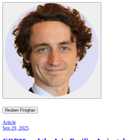
Reuben Finighan​​​​‌ ‍ ​‍​‍‌‍ ‌ ​‍‌‍‍‌‌‍‌ ‌‍‍‌‌‍ ‍​‍​‍​ ‍‍​‍​‍‌ ​ ‌‍​‌‌‍ ‍‌‍‍‌‌ ‌​‌ ‍‌​‍ ‍‌‍‍‌‌‍ ​‍​‍​‍ ​​‍​‍‌‍‍​‌ ​‍‌‍‌‌‌‍‌‍​‍​‍​ ‍‍​‍​‍‌‍‍​‌ ‌​‌ ‌​‌ ​​​ ‍‍​‍ ​‍ ‌‍ ​‌‍ ‌‍​ ‌‍​‌‌‍ ​‌‍‍​‌‍ ‌ ​ ‌ ‌​​ ‍‍​ ​ ​ ​ ​ ​ ​ ​ ​‍ ‌‍‍‌‌‍ ‍‌ ‌​‌‍‌‌‌‍ ‍‌ ‌​​‍ ‌‍‌‌‌‍‌​‌‍‍‌‌ ‌​​‍ ‌‍ ‌‌‍ ‌‍‌​‌‍‌‌​ ‌‌ ​​‌ ​‍‌‍‌‌‌ ​ ‌‍‌‌‌‍ ‍‌ ‌​‌‍​‌‌ ‌​‌‍‍‌‌‍ ‌‍ ‍​ ‍ ‌‍‍‌‌‍‌​​ ‌​ ‌​​ ‍​​ ‌‌‌‍​ ​ ​‍​ ‌ ​ ‌ ​ ‌​​‍ ‌​ ​ ​ ​‌​ ​ ​ ​ ​‍ ‌​ ‌​‌‍​ ​ ​ ​ ‌​​‍ ‌‌‍​‍​ ‍​​ ​‌‌‍​‍​‍ ‌​ ‌‌​ ‌ ​ ​‌​ ‍‌​ ​‌‌‍‌​‌‍​‍​ ‌‍​ ‌​‌‍​‌‌‍‌‌‌‍‌​​ ‍ ‌ ‌​‌ ‍‌‌ ​​‌‍‌‌​ ‌‌‍​‌‌ ‌‌‌ ‌​‌‍‍​‌‍ ‌ ​‍​ ‍ ‌ ​​‌‍​‌‌ ‌​‌‍‍​​ ‌‌‍ ‍‌‍​‌‌‍ ‌‌‍‌‌​ ‌‍​‍‌‍​‌‌ ​ ‌‍‌‌‌‌‌‌‌ ​‍‌‍ ​​ ‌‌‍‍​‌ ‌​‌ ‌​‌ ​​​‍‌‌​ ​ ‌​​‌​‍‌‌​ ​‍‌​‌‍​‍‌‌​ ​‍‌​‌‍‌‍ ​‌‍ ‌‍​ ‌‍​‌‌‍ ​‌‍‍​‌‍ ‌ ​ ‌ ‌​​‍‌‌​ ​ ‌​​‌​ ​ ​ ​ ​ ​ ​ ​ ​‍‌‍‌‍‍‌‌‍‌​​ ‌​ ‌​​ ‍​​ ‌‌‌‍​ ​ ​‍​ ‌ ​ ‌ ​ ‌​​‍ ‌​ ​ ​ ​‌​ ​ ​ ​ ​‍ ‌​ ‌​‌‍​ ​ ​ ​ ‌​​‍ ‌‌‍​‍​ ‍​​ ​‌‌‍​‍​‍ ‌​ ‌‌​ ‌ ​ ​‌​ ‍‌​ ​‌‌‍‌​‌‍​‍​ ‌‍​ ‌​‌‍​‌‌‍‌‌‌‍‌​​‍‌‍‌ ‌​‌ ‍‌‌ ​​‌‍‌‌​ ‌‌‍​‌‌ ‌‌‌ ‌​‌‍‍​‌‍ ‌ ​‍​‍‌‍‌ ​​‌‍​‌‌ ‌​‌‍‍​​ ‌‌‍ ‍‌‍​‌‌‍ ‌‌‍‌‌​‍‌‍‌ ​​‌‍‌‌‌ ​‍‌ ​ ‌ ​​‌‍‌‌‌‍​ ‌ ‌​‌‍‍‌‌ ‌‍‌‍‌‌​ ‌‌ ​​‌ ‌‌‌‍​‍‌‍ ​‌‍‍‌‌ ​ ‌‍‍​‌‍‌‌‌‍‌​​‍​‍‌ ‌
Article
Sep 29, 2025