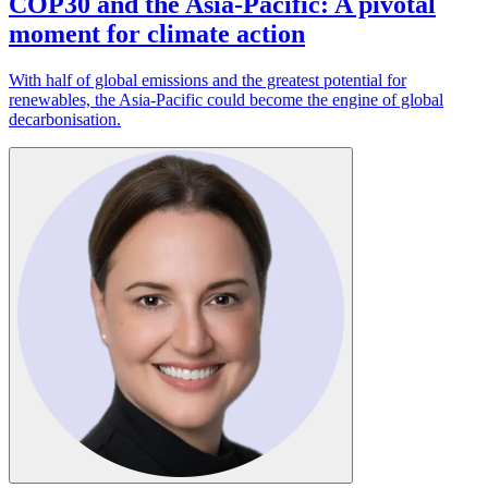
COP30 and the Asia-Pacific: A pivotal
moment for climate action​​​​‌ ‍ ​‍​‍‌‍ ‌ ​‍‌‍‍‌‌‍‌ ‌‍‍‌‌‍ ‍​‍​‍​ ‍‍​‍​‍‌ ​ ‌‍​‌‌‍ ‍‌‍‍‌‌ ‌​‌ ‍‌​‍ ‍‌‍‍‌‌‍ ​‍​‍​‍ ​​‍​‍‌‍‍​‌ ​‍‌‍‌‌‌‍‌‍​‍​‍​ ‍‍​‍​‍‌‍‍​‌ ‌​‌ ‌​‌ ​​​ ‍‍​‍ ​‍ ‌‍ ​‌‍ ‌‍​ ‌‍​‌‌‍ ​‌‍‍​‌‍ ‌ ​ ‌ ‌​​ ‍‍​ ​ ​ ​ ​ ​ ​ ​ ​‍ ‌‍‍‌‌‍ ‍‌ ‌​‌‍‌‌‌‍ ‍‌ ‌​​‍ ‌‍‌‌‌‍‌​‌‍‍‌‌ ‌​​‍ ‌‍ ‌‌‍ ‌‍‌​‌‍‌‌​ ‌‌ ​​‌ ​‍‌‍‌‌‌ ​ ‌‍‌‌‌‍ ‍‌ ‌​‌‍​‌‌ ‌​‌‍‍‌‌‍ ‌‍ ‍​ ‍ ‌‍‍‌‌‍‌​​ ‌‌‍​‍‌‍​‌‌‍​‌​ ‌‌‌‍‌‍​ ‌‍​ ‍‌​ ​​​‍ ‌‌‍​ ​ ‌ ‌‍​‍‌‍​ ​‍ ‌​ ‌​‌‍‌‍​ ​‍‌‍​‌​‍ ‌‌‍​‍​ ‍‌​ ‌​​ ​​​‍ ‌​ ‌​​ ​‌‌‍​ ​ ​‌​ ‌ ​ ‌​​ ​ ‌‍‌‍‌‍‌​​ ​ ​ ‍​‌‍​‌​ ‍ ‌ ‌​‌ ‍‌‌ ​​‌‍‌‌​ ‌‌‍ ‍‌‍‌‌‌ ‌ ‌ ​ ​ ‍ ‌ ​​‌‍​‌‌ ‌​‌‍‍​​ ‌‌ ‌​‌‍‍‌‌ ‌​‌‍ ​‌‍‌‌​ ‌‍​‍‌‍​‌‌ ​ ‌‍‌‌‌‌‌‌‌ ​‍‌‍ ​​ ‌‌‍‍​‌ ‌​‌ ‌​‌ ​​​‍‌‌​ ​ ‌​​‌​‍‌‌​ ​‍‌​‌‍​‍‌‌​ ​‍‌​‌‍‌‍ ​‌‍ ‌‍​ ‌‍​‌‌‍ ​‌‍‍​‌‍ ‌ ​ ‌ ‌​​‍‌‌​ ​ ‌​​‌​ ​ ​ ​ ​ ​ ​ ​ ​‍‌‍‌‍‍‌‌‍‌​​ ‌‌‍​‍‌‍​‌‌‍​‌​ ‌‌‌‍‌‍​ ‌‍​ ‍‌​ ​​​‍ ‌‌‍​ ​ ‌ ‌‍​‍‌‍​ ​‍ ‌​ ‌​‌‍‌‍​ ​‍‌‍​‌​‍ ‌‌‍​‍​ ‍‌​ ‌​​ ​​​‍ ‌​ ‌​​ ​‌‌‍​ ​ ​‌​ ‌ ​ ‌​​ ​ ‌‍‌‍‌‍‌​​ ​ ​ ‍​‌‍​‌​‍‌‍‌ ‌​‌ ‍‌‌ ​​‌‍‌‌​ ‌‌‍ ‍‌‍‌‌‌ ‌ ‌ ​ ​‍‌‍‌ ​​‌‍​‌‌ ‌​‌‍‍​​ ‌‌ ‌​‌‍‍‌‌ ‌​‌‍ ​‌‍‌‌​‍‌‍‌ ​​‌‍‌‌‌ ​‍‌ ​ ‌ ​​‌‍‌‌‌‍​ ‌ ‌​‌‍‍‌‌ ‌‍‌‍‌‌​ ‌‌ ​​‌ ‌‌‌‍​‍‌‍ ​‌‍‍‌‌ ​ ‌‍‍​‌‍‌‌‌‍‌​​‍​‍‌ ‌
With half of global emissions and the greatest potential for
renewables, the Asia-Pacific could become the engine of global
decarbonisation.​​​​‌ ‍ ​‍​‍‌‍ ‌ ​‍‌‍‍‌‌‍‌ ‌‍‍‌‌‍ ‍​‍​‍​ ‍‍​‍​‍‌ ​ ‌‍​‌‌‍ ‍‌‍‍‌‌ ‌​‌ ‍‌​‍ ‍‌‍‍‌‌‍ ​‍​‍​‍ ​​‍​‍‌‍‍​‌ ​‍‌‍‌‌‌‍‌‍​‍​‍​ ‍‍​‍​‍‌‍‍​‌ ‌​‌ ‌​‌ ​​​ ‍‍​‍ ​‍ ‌‍ ​‌‍ ‌‍​ ‌‍​‌‌‍ ​‌‍‍​‌‍ ‌ ​ ‌ ‌​​ ‍‍​ ​ ​ ​ ​ ​ ​ ​ ​‍ ‌‍‍‌‌‍ ‍‌ ‌​‌‍‌‌‌‍ ‍‌ ‌​​‍ ‌‍‌‌‌‍‌​‌‍‍‌‌ ‌​​‍ ‌‍ ‌‌‍ ‌‍‌​‌‍‌‌​ ‌‌ ​​‌ ​‍‌‍‌‌‌ ​ ‌‍‌‌‌‍ ‍‌ ‌​‌‍​‌‌ ‌​‌‍‍‌‌‍ ‌‍ ‍​ ‍ ‌‍‍‌‌‍‌​​ ‌‌‍​‍‌‍​‌‌‍​‌​ ‌‌‌‍‌‍​ ‌‍​ ‍‌​ ​​​‍ ‌‌‍​ ​ ‌ ‌‍​‍‌‍​ ​‍ ‌​ ‌​‌‍‌‍​ ​‍‌‍​‌​‍ ‌‌‍​‍​ ‍‌​ ‌​​ ​​​‍ ‌​ ‌​​ ​‌‌‍​ ​ ​‌​ ‌ ​ ‌​​ ​ ‌‍‌‍‌‍‌​​ ​ ​ ‍​‌‍​‌​ ‍ ‌ ‌​‌ ‍‌‌ ​​‌‍‌‌​ ‌‌‍ ‍‌‍‌‌‌ ‌ ‌ ​ ​ ‍ ‌ ​​‌‍​‌‌ ‌​‌‍‍​​ ‌‌‍‌​‌‍‌‌‌ ​ ‌‍​ ‌ ​‍‌‍‍‌‌ ​​‌ ‌​‌‍‍‌‌‍ ‌‍ ‍​‍‌‌​ ‌‌‌​​‍‌‌ ‌‍‍ ‌‍‌‌‌ ‍‌​‍‌‌​ ​ ‌​‌​​‍‌‌​ ​ ‌​‌​​‍‌‌​ ​‍​ ​‍​ ​ ​ ​​​ ‍​‌‍​‍​ ‍‌‌‍‌​​ ​​‌‍‌​​ ‍​‌‍‌‍​ ‍‌‌‍​‍​‍‌‌​ ​‍​ ​‍​‍‌‌​ ‌‌‌​‌​​‍ ‍‌‍​ ‌‍‍​‌‍‍‌‌‍ ​‌‍‌​‌ ​‍‌‍‌‌‌‍ ‍​‍‌‌​ ‌‌‌​​‍‌‌ ‌‍‍ ‌‍‌‌‌ ‍‌​‍‌‌​ ​ ‌​‌​​‍‌‌​ ​ ‌​‌​​‍‌‌​ ​‍​ ​‍‌‍​‌‌‍​ ‌‍​‍​ ‌‍​ ‍​‌‍‌‌‌‍‌‌​ ‍‌‌‍‌‍​ ​​​ ‌‌​ ‍​​‍‌‌​ ​‍​ ​‍​‍‌‌​ ‌‌‌​‌​​‍ ‍‌ ‌​‌‍‌‌‌ ‍​‌ ‌​​ ‌‍​‍‌‍​‌‌ ​ ‌‍‌‌‌‌‌‌‌ ​‍‌‍ ​​ ‌‌‍‍​‌ ‌​‌ ‌​‌ ​​​‍‌‌​ ​ ‌​​‌​‍‌‌​ ​‍‌​‌‍​‍‌‌​ ​‍‌​‌‍‌‍ ​‌‍ ‌‍​ ‌‍​‌‌‍ ​‌‍‍​‌‍ ‌ ​ ‌ ‌​​‍‌‌​ ​ ‌​​‌​ ​ ​ ​ ​ ​ ​ ​ ​‍‌‍‌‍‍‌‌‍‌​​ ‌‌‍​‍‌‍​‌‌‍​‌​ ‌‌‌‍‌‍​ ‌‍​ ‍‌​ ​​​‍ ‌‌‍​ ​ ‌ ‌‍​‍‌‍​ ​‍ ‌​ ‌​‌‍‌‍​ ​‍‌‍​‌​‍ ‌‌‍​‍​ ‍‌​ ‌​​ ​​​‍ ‌​ ‌​​ ​‌‌‍​ ​ ​‌​ ‌ ​ ‌​​ ​ ‌‍‌‍‌‍‌​​ ​ ​ ‍​‌‍​‌​‍‌‍‌ ‌​‌ ‍‌‌ ​​‌‍‌‌​ ‌‌‍ ‍‌‍‌‌‌ ‌ ‌ ​ ​‍‌‍‌ ​​‌‍​‌‌ ‌​‌‍‍​​ ‌‌‍‌​‌‍‌‌‌ ​ ‌‍​ ‌ ​‍‌‍‍‌‌ ​​‌ ‌​‌‍‍‌‌‍ ‌‍ ‍​‍‌‌​ ‌‌‌​​‍‌‌ ‌‍‍ ‌‍‌‌‌ ‍‌​‍‌‌​ ​ ‌​‌​​‍‌‌​ ​ ‌​‌​​‍‌‌​ ​‍​ ​‍​ ​ ​ ​​​ ‍​‌‍​‍​ ‍‌‌‍‌​​ ​​‌‍‌​​ ‍​‌‍‌‍​ ‍‌‌‍​‍​‍‌‌​ ​‍​ ​‍​‍‌‌​ ‌‌‌​‌​​‍ ‍‌‍​ ‌‍‍​‌‍‍‌‌‍ ​‌‍‌​‌ ​‍‌‍‌‌‌‍ ‍​‍‌‌​ ‌‌‌​​‍‌‌ ‌‍‍ ‌‍‌‌‌ ‍‌​‍‌‌​ ​ ‌​‌​​‍‌‌​ ​ ‌​‌​​‍‌‌​ ​‍​ ​‍‌‍​‌‌‍​ ‌‍​‍​ ‌‍​ ‍​‌‍‌‌‌‍‌‌​ ‍‌‌‍‌‍​ ​​​ ‌‌​ ‍​​‍‌‌​ ​‍​ ​‍​‍‌‌​ ‌‌‌​‌​​‍ ‍‌ ‌​‌‍‌‌‌ ‍​‌ ‌​​‍‌‍‌ ​​‌‍‌‌‌ ​‍‌ ​ ‌ ​​‌‍‌‌‌‍​ ‌ ‌​‌‍‍‌‌ ‌‍‌‍‌‌​ ‌‌ ​​‌ ‌‌‌‍​‍‌‍ ​‌‍‍‌‌ ​ ‌‍‍​‌‍‌‌‌‍‌​​‍​‍‌ ‌