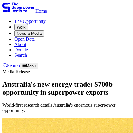
Home
The Opportunity​​​​‌ ‍ ​‍​‍‌‍ ‌ ​‍‌‍‍‌‌‍‌ ‌‍‍‌‌‍ ‍​‍​‍​ ‍‍​‍​‍‌ ​ ‌‍​‌‌‍ ‍‌‍‍‌‌ ‌​‌ ‍‌​‍ ‍‌‍‍‌‌‍ ​‍​‍​‍ ​​‍​‍‌‍‍​‌ ​‍‌‍‌‌‌‍‌‍​‍​‍​ ‍‍​‍​‍‌‍‍​‌ ‌​‌ ‌​‌ ​​​ ‍‍​‍ ​‍ ‌‍ ​‌‍ ‌‍​ ‌‍​‌‌‍ ​‌‍‍​‌‍ ‌ ​ ‌ ‌​​ ‍‍​ ​ ​ ​ ​ ​ ​ ​ ​‍ ‌‍‍‌‌‍ ‍‌ ‌​‌‍‌‌‌‍ ‍‌ ‌​​‍ ‌‍‌‌‌‍‌​‌‍‍‌‌ ‌​​‍ ‌‍ ‌‌‍ ‌‍‌​‌‍‌‌​ ‌‌ ​​‌ ​‍‌‍‌‌‌ ​ ‌‍‌‌‌‍ ‍‌ ‌​‌‍​‌‌ ‌​‌‍‍‌‌‍ ‌‍ ‍​ ‍ ‌‍‍‌‌‍‌​​ ‌​ ​‍​ ‌‍​ ‌‌​ ‌‍​ ​​‌‍‌‌​ ‍​​ ​​​‍ ‌​ ‌ ​ ‌​​ ‌‍​ ‌‌​‍ ‌​ ‌​​ ‍​​ ​ ​ ‍‌​‍ ‌​ ‍​​ ‌‍​ ​‍​ ‍‌​‍ ‌​ ‌‌​ ‌‌​ ‌ ​ ​‍‌‍‌‍​ ‍​​ ​‍​ ‍‌​ ‌‌​ ‍​​ ​​‌‍‌‌​ ‍ ‌ ‌​‌ ‍‌‌ ​​‌‍‌‌​ ‌‌ ​ ‌‍‌‌‌ ‌​‌ ‌​‌‍‍‌‌‍ ‍‌‍‌ ‌ ​ ​ ‍ ‌ ​​‌‍​‌‌ ‌​‌‍‍​​ ‌‌ ​ ‌‍‍‌‌ ‌​‌‍‌‌‌​ ‍‌‍​‌‌ ‌‍‌​‍‌‌ ‌​‌‍‌‌‌‍ ‌‌ ​ ​‍‌‌​ ‌‌‌​​‍‌‌ ‌‍‍ ‌‍‌‌‌ ‍‌​‍‌‌​ ​ ‌​‌​​‍‌‌​ ​ ‌​‌​​‍‌‌​ ​‍​ ​‍‌‍‌‌‌‍​‍‌‍‌‌‌‍​ ‌‍​‍‌‍​‌​ ​​​ ​​​ ​​​ ‌​​ ​​‌‍​ ​‍‌‌​ ​‍​ ​‍​‍‌‌​ ‌‌‌​‌​​‍ ‍‌‍ ​‌‍​‌‌‍​‍‌‍‌‌‌‍ ​​ ‌‍​‍‌‍​‌‌ ​ ‌‍‌‌‌‌‌‌‌ ​‍‌‍ ​​ ‌‌‍‍​‌ ‌​‌ ‌​‌ ​​​‍‌‌​ ​ ‌​​‌​‍‌‌​ ​‍‌​‌‍​‍‌‌​ ​‍‌​‌‍‌‍ ​‌‍ ‌‍​ ‌‍​‌‌‍ ​‌‍‍​‌‍ ‌ ​ ‌ ‌​​‍‌‌​ ​ ‌​​‌​ ​ ​ ​ ​ ​ ​ ​ ​‍‌‍‌‍‍‌‌‍‌​​ ‌​ ​‍​ ‌‍​ ‌‌​ ‌‍​ ​​‌‍‌‌​ ‍​​ ​​​‍ ‌​ ‌ ​ ‌​​ ‌‍​ ‌‌​‍ ‌​ ‌​​ ‍​​ ​ ​ ‍‌​‍ ‌​ ‍​​ ‌‍​ ​‍​ ‍‌​‍ ‌​ ‌‌​ ‌‌​ ‌ ​ ​‍‌‍‌‍​ ‍​​ ​‍​ ‍‌​ ‌‌​ ‍​​ ​​‌‍‌‌​‍‌‍‌ ‌​‌ ‍‌‌ ​​‌‍‌‌​ ‌‌ ​ ‌‍‌‌‌ ‌​‌ ‌​‌‍‍‌‌‍ ‍‌‍‌ ‌ ​ ​‍‌‍‌ ​​‌‍​‌‌ ‌​‌‍‍​​ ‌‌ ​ ‌‍‍‌‌ ‌​‌‍‌‌‌​ ‍‌‍​‌‌ ‌‍‌​‍‌‌ ‌​‌‍‌‌‌‍ ‌‌ ​ ​‍‌‌​ ‌‌‌​​‍‌‌ ‌‍‍ ‌‍‌‌‌ ‍‌​‍‌‌​ ​ ‌​‌​​‍‌‌​ ​ ‌​‌​​‍‌‌​ ​‍​ ​‍‌‍‌‌‌‍​‍‌‍‌‌‌‍​ ‌‍​‍‌‍​‌​ ​​​ ​​​ ​​​ ‌​​ ​​‌‍​ ​‍‌‌​ ​‍​ ​‍​‍‌‌​ ‌‌‌​‌​​‍ ‍‌‍ ​‌‍​‌‌‍​‍‌‍‌‌‌‍ ​​‍‌‍‌ ​​‌‍‌‌‌ ​‍‌ ​ ‌ ​​‌‍‌‌‌‍​ ‌ ‌​‌‍‍‌‌ ‌‍‌‍‌‌​ ‌‌ ​​‌ ‌‌‌‍​‍‌‍ ​‌‍‍‌‌ ​ ‌‍‍​‌‍‌‌‌‍‌​​‍​‍‌ ‌
Work​​​​‌ ‍ ​‍​‍‌‍ ‌ ​‍‌‍‍‌‌‍‌ ‌‍‍‌‌‍ ‍​‍​‍​ ‍‍​‍​‍‌ ​ ‌‍​‌‌‍ ‍‌‍‍‌‌ ‌​‌ ‍‌​‍ ‍‌‍‍‌‌‍ ​‍​‍​‍ ​​‍​‍‌‍‍​‌ ​‍‌‍‌‌‌‍‌‍​‍​‍​ ‍‍​‍​‍‌‍‍​‌ ‌​‌ ‌​‌ ​​​ ‍‍​‍ ​‍ ‌‍ ​‌‍ ‌‍​ ‌‍​‌‌‍ ​‌‍‍​‌‍ ‌ ​ ‌ ‌​​ ‍‍​ ​ ​ ​ ​ ​ ​ ​ ​‍ ‌‍‍‌‌‍ ‍‌ ‌​‌‍‌‌‌‍ ‍‌ ‌​​‍ ‌‍‌‌‌‍‌​‌‍‍‌‌ ‌​​‍ ‌‍ ‌‌‍ ‌‍‌​‌‍‌‌​ ‌‌ ​​‌ ​‍‌‍‌‌‌ ​ ‌‍‌‌‌‍ ‍‌ ‌​‌‍​‌‌ ‌​‌‍‍‌‌‍ ‌‍ ‍​ ‍ ‌‍‍‌‌‍‌​​ ‌​ ​‍​ ‌‍​ ‌‌​ ‌‍​ ​​‌‍‌‌​ ‍​​ ​​​‍ ‌​ ‌ ​ ‌​​ ‌‍​ ‌‌​‍ ‌​ ‌​​ ‍​​ ​ ​ ‍‌​‍ ‌​ ‍​​ ‌‍​ ​‍​ ‍‌​‍ ‌​ ‌‌​ ‌‌​ ‌ ​ ​‍‌‍‌‍​ ‍​​ ​‍​ ‍‌​ ‌‌​ ‍​​ ​​‌‍‌‌​ ‍ ‌ ‌​‌ ‍‌‌ ​​‌‍‌‌​ ‌‌ ​ ‌‍‌‌‌ ‌​‌ ‌​‌‍‍‌‌‍ ‍‌‍‌ ‌ ​ ​ ‍ ‌ ​​‌‍​‌‌ ‌​‌‍‍​​ ‌‌ ​ ‌‍‍‌‌ ‌​‌‍‌‌‌​ ‍‌‍​‌‌ ‌‍‌​‍‌‌ ‌​‌‍‌‌‌‍ ‌‌ ​ ​‍‌‌​ ‌‌‌​​‍‌‌ ‌‍‍ ‌‍‌‌‌ ‍‌​‍‌‌​ ​ ‌​‌​​‍‌‌​ ​ ‌​‌​​‍‌‌​ ​‍​ ​‍​ ‌‌​ ​​‌‍‌‍‌‍​‌‌‍‌​​ ‌‌​ ‌ ‌‍‌‍​ ‌ ‌‍​‌‌‍‌‌​ ​‍​ ‌ ​ ‌​‌‍‌‌​ ‍‌‌‍​ ​ ​​‌‍‌​​ ‍‌​ ​ ​ ‌‌​ ‌‌​ ​‍​ ‌ ​ ‌ ​ ‌‌‌‍‌​‌‍​‌​ ‍‌​ ​​​ ‌ ​‍‌‌​ ​‍​ ​‍​‍‌‌​ ‌‌‌​‌​​‍ ‍‌‍ ​‌‍​‌‌‍​‍‌‍‌‌‌‍ ​​ ‌‍​‍‌‍​‌‌ ​ ‌‍‌‌‌‌‌‌‌ ​‍‌‍ ​​ ‌‌‍‍​‌ ‌​‌ ‌​‌ ​​​‍‌‌​ ​ ‌​​‌​‍‌‌​ ​‍‌​‌‍​‍‌‌​ ​‍‌​‌‍‌‍ ​‌‍ ‌‍​ ‌‍​‌‌‍ ​‌‍‍​‌‍ ‌ ​ ‌ ‌​​‍‌‌​ ​ ‌​​‌​ ​ ​ ​ ​ ​ ​ ​ ​‍‌‍‌‍‍‌‌‍‌​​ ‌​ ​‍​ ‌‍​ ‌‌​ ‌‍​ ​​‌‍‌‌​ ‍​​ ​​​‍ ‌​ ‌ ​ ‌​​ ‌‍​ ‌‌​‍ ‌​ ‌​​ ‍​​ ​ ​ ‍‌​‍ ‌​ ‍​​ ‌‍​ ​‍​ ‍‌​‍ ‌​ ‌‌​ ‌‌​ ‌ ​ ​‍‌‍‌‍​ ‍​​ ​‍​ ‍‌​ ‌‌​ ‍​​ ​​‌‍‌‌​‍‌‍‌ ‌​‌ ‍‌‌ ​​‌‍‌‌​ ‌‌ ​ ‌‍‌‌‌ ‌​‌ ‌​‌‍‍‌‌‍ ‍‌‍‌ ‌ ​ ​‍‌‍‌ ​​‌‍​‌‌ ‌​‌‍‍​​ ‌‌ ​ ‌‍‍‌‌ ‌​‌‍‌‌‌​ ‍‌‍​‌‌ ‌‍‌​‍‌‌ ‌​‌‍‌‌‌‍ ‌‌ ​ ​‍‌‌​ ‌‌‌​​‍‌‌ ‌‍‍ ‌‍‌‌‌ ‍‌​‍‌‌​ ​ ‌​‌​​‍‌‌​ ​ ‌​‌​​‍‌‌​ ​‍​ ​‍​ ‌‌​ ​​‌‍‌‍‌‍​‌‌‍‌​​ ‌‌​ ‌ ‌‍‌‍​ ‌ ‌‍​‌‌‍‌‌​ ​‍​ ‌ ​ ‌​‌‍‌‌​ ‍‌‌‍​ ​ ​​‌‍‌​​ ‍‌​ ​ ​ ‌‌​ ‌‌​ ​‍​ ‌ ​ ‌ ​ ‌‌‌‍‌​‌‍​‌​ ‍‌​ ​​​ ‌ ​‍‌‌​ ​‍​ ​‍​‍‌‌​ ‌‌‌​‌​​‍ ‍‌‍ ​‌‍​‌‌‍​‍‌‍‌‌‌‍ ​​‍‌‍‌ ​​‌‍‌‌‌ ​‍‌ ​ ‌ ​​‌‍‌‌‌‍​ ‌ ‌​‌‍‍‌‌ ‌‍‌‍‌‌​ ‌‌ ​​‌ ‌‌‌‍​‍‌‍ ​‌‍‍‌‌ ​ ‌‍‍​‌‍‌‌‌‍‌​​‍​‍‌ ‌
News & Media​​​​‌ ‍ ​‍​‍‌‍ ‌ ​‍‌‍‍‌‌‍‌ ‌‍‍‌‌‍ ‍​‍​‍​ ‍‍​‍​‍‌ ​ ‌‍​‌‌‍ ‍‌‍‍‌‌ ‌​‌ ‍‌​‍ ‍‌‍‍‌‌‍ ​‍​‍​‍ ​​‍​‍‌‍‍​‌ ​‍‌‍‌‌‌‍‌‍​‍​‍​ ‍‍​‍​‍‌‍‍​‌ ‌​‌ ‌​‌ ​​​ ‍‍​‍ ​‍ ‌‍ ​‌‍ ‌‍​ ‌‍​‌‌‍ ​‌‍‍​‌‍ ‌ ​ ‌ ‌​​ ‍‍​ ​ ​ ​ ​ ​ ​ ​ ​‍ ‌‍‍‌‌‍ ‍‌ ‌​‌‍‌‌‌‍ ‍‌ ‌​​‍ ‌‍‌‌‌‍‌​‌‍‍‌‌ ‌​​‍ ‌‍ ‌‌‍ ‌‍‌​‌‍‌‌​ ‌‌ ​​‌ ​‍‌‍‌‌‌ ​ ‌‍‌‌‌‍ ‍‌ ‌​‌‍​‌‌ ‌​‌‍‍‌‌‍ ‌‍ ‍​ ‍ ‌‍‍‌‌‍‌​​ ‌​ ​‍​ ‌‍​ ‌‌​ ‌‍​ ​​‌‍‌‌​ ‍​​ ​​​‍ ‌​ ‌ ​ ‌​​ ‌‍​ ‌‌​‍ ‌​ ‌​​ ‍​​ ​ ​ ‍‌​‍ ‌​ ‍​​ ‌‍​ ​‍​ ‍‌​‍ ‌​ ‌‌​ ‌‌​ ‌ ​ ​‍‌‍‌‍​ ‍​​ ​‍​ ‍‌​ ‌‌​ ‍​​ ​​‌‍‌‌​ ‍ ‌ ‌​‌ ‍‌‌ ​​‌‍‌‌​ ‌‌ ​ ‌‍‌‌‌ ‌​‌ ‌​‌‍‍‌‌‍ ‍‌‍‌ ‌ ​ ​ ‍ ‌ ​​‌‍​‌‌ ‌​‌‍‍​​ ‌‌ ​ ‌‍‍‌‌ ‌​‌‍‌‌‌​ ‍‌‍​‌‌ ‌‍‌​‍‌‌ ‌​‌‍‌‌‌‍ ‌‌ ​ ​‍‌‌​ ‌‌‌​​‍‌‌ ‌‍‍ ‌‍‌‌‌ ‍‌​‍‌‌​ ​ ‌​‌​​‍‌‌​ ​ ‌​‌​​‍‌‌​ ​‍​ ​‍​ ​​​ ​ ​ ‌‌​ ‍‌​ ‌‍‌‍‌‌‌‍‌​‌‍‌‌​ ‍​​ ​​​ ‌ ​ ‌‌​‍‌‌​ ​‍​ ​‍​‍‌‌​ ‌‌‌​‌​​‍ ‍‌‍ ​‌‍​‌‌‍​‍‌‍‌‌‌‍ ​​ ‌‍​‍‌‍​‌‌ ​ ‌‍‌‌‌‌‌‌‌ ​‍‌‍ ​​ ‌‌‍‍​‌ ‌​‌ ‌​‌ ​​​‍‌‌​ ​ ‌​​‌​‍‌‌​ ​‍‌​‌‍​‍‌‌​ ​‍‌​‌‍‌‍ ​‌‍ ‌‍​ ‌‍​‌‌‍ ​‌‍‍​‌‍ ‌ ​ ‌ ‌​​‍‌‌​ ​ ‌​​‌​ ​ ​ ​ ​ ​ ​ ​ ​‍‌‍‌‍‍‌‌‍‌​​ ‌​ ​‍​ ‌‍​ ‌‌​ ‌‍​ ​​‌‍‌‌​ ‍​​ ​​​‍ ‌​ ‌ ​ ‌​​ ‌‍​ ‌‌​‍ ‌​ ‌​​ ‍​​ ​ ​ ‍‌​‍ ‌​ ‍​​ ‌‍​ ​‍​ ‍‌​‍ ‌​ ‌‌​ ‌‌​ ‌ ​ ​‍‌‍‌‍​ ‍​​ ​‍​ ‍‌​ ‌‌​ ‍​​ ​​‌‍‌‌​‍‌‍‌ ‌​‌ ‍‌‌ ​​‌‍‌‌​ ‌‌ ​ ‌‍‌‌‌ ‌​‌ ‌​‌‍‍‌‌‍ ‍‌‍‌ ‌ ​ ​‍‌‍‌ ​​‌‍​‌‌ ‌​‌‍‍​​ ‌‌ ​ ‌‍‍‌‌ ‌​‌‍‌‌‌​ ‍‌‍​‌‌ ‌‍‌​‍‌‌ ‌​‌‍‌‌‌‍ ‌‌ ​ ​‍‌‌​ ‌‌‌​​‍‌‌ ‌‍‍ ‌‍‌‌‌ ‍‌​‍‌‌​ ​ ‌​‌​​‍‌‌​ ​ ‌​‌​​‍‌‌​ ​‍​ ​‍​ ​​​ ​ ​ ‌‌​ ‍‌​ ‌‍‌‍‌‌‌‍‌​‌‍‌‌​ ‍​​ ​​​ ‌ ​ ‌‌​‍‌‌​ ​‍​ ​‍​‍‌‌​ ‌‌‌​‌​​‍ ‍‌‍ ​‌‍​‌‌‍​‍‌‍‌‌‌‍ ​​‍‌‍‌ ​​‌‍‌‌‌ ​‍‌ ​ ‌ ​​‌‍‌‌‌‍​ ‌ ‌​‌‍‍‌‌ ‌‍‌‍‌‌​ ‌‌ ​​‌ ‌‌‌‍​‍‌‍ ​‌‍‍‌‌ ​ ‌‍‍​‌‍‌‌‌‍‌​​‍​‍‌ ‌
Open Data​​​​‌ ‍ ​‍​‍‌‍ ‌ ​‍‌‍‍‌‌‍‌ ‌‍‍‌‌‍ ‍​‍​‍​ ‍‍​‍​‍‌ ​ ‌‍​‌‌‍ ‍‌‍‍‌‌ ‌​‌ ‍‌​‍ ‍‌‍‍‌‌‍ ​‍​‍​‍ ​​‍​‍‌‍‍​‌ ​‍‌‍‌‌‌‍‌‍​‍​‍​ ‍‍​‍​‍‌‍‍​‌ ‌​‌ ‌​‌ ​​​ ‍‍​‍ ​‍ ‌‍ ​‌‍ ‌‍​ ‌‍​‌‌‍ ​‌‍‍​‌‍ ‌ ​ ‌ ‌​​ ‍‍​ ​ ​ ​ ​ ​ ​ ​ ​‍ ‌‍‍‌‌‍ ‍‌ ‌​‌‍‌‌‌‍ ‍‌ ‌​​‍ ‌‍‌‌‌‍‌​‌‍‍‌‌ ‌​​‍ ‌‍ ‌‌‍ ‌‍‌​‌‍‌‌​ ‌‌ ​​‌ ​‍‌‍‌‌‌ ​ ‌‍‌‌‌‍ ‍‌ ‌​‌‍​‌‌ ‌​‌‍‍‌‌‍ ‌‍ ‍​ ‍ ‌‍‍‌‌‍‌​​ ‌​ ​‍​ ‌‍​ ‌‌​ ‌‍​ ​​‌‍‌‌​ ‍​​ ​​​‍ ‌​ ‌ ​ ‌​​ ‌‍​ ‌‌​‍ ‌​ ‌​​ ‍​​ ​ ​ ‍‌​‍ ‌​ ‍​​ ‌‍​ ​‍​ ‍‌​‍ ‌​ ‌‌​ ‌‌​ ‌ ​ ​‍‌‍‌‍​ ‍​​ ​‍​ ‍‌​ ‌‌​ ‍​​ ​​‌‍‌‌​ ‍ ‌ ‌​‌ ‍‌‌ ​​‌‍‌‌​ ‌‌ ​ ‌‍‌‌‌ ‌​‌ ‌​‌‍‍‌‌‍ ‍‌‍‌ ‌ ​ ​ ‍ ‌ ​​‌‍​‌‌ ‌​‌‍‍​​ ‌‌ ​ ‌‍‍‌‌ ‌​‌‍‌‌‌​ ‍‌‍​‌‌ ‌‍‌​‍‌‌ ‌​‌‍‌‌‌‍ ‌‌ ​ ​‍‌‌​ ‌‌‌​​‍‌‌ ‌‍‍ ‌‍‌‌‌ ‍‌​‍‌‌​ ​ ‌​‌​​‍‌‌​ ​ ‌​‌​​‍‌‌​ ​‍​ ​‍​ ‍​‌‍‌‍‌‍‌​​ ​ ​ ‍​‌‍​‍‌‍‌‌‌‍​ ​ ​‍‌‍​‍​ ‍‌​ ​ ​‍‌‌​ ​‍​ ​‍​‍‌‌​ ‌‌‌​‌​​‍ ‍‌‍ ​‌‍​‌‌‍​‍‌‍‌‌‌‍ ​​ ‌‍​‍‌‍​‌‌ ​ ‌‍‌‌‌‌‌‌‌ ​‍‌‍ ​​ ‌‌‍‍​‌ ‌​‌ ‌​‌ ​​​‍‌‌​ ​ ‌​​‌​‍‌‌​ ​‍‌​‌‍​‍‌‌​ ​‍‌​‌‍‌‍ ​‌‍ ‌‍​ ‌‍​‌‌‍ ​‌‍‍​‌‍ ‌ ​ ‌ ‌​​‍‌‌​ ​ ‌​​‌​ ​ ​ ​ ​ ​ ​ ​ ​‍‌‍‌‍‍‌‌‍‌​​ ‌​ ​‍​ ‌‍​ ‌‌​ ‌‍​ ​​‌‍‌‌​ ‍​​ ​​​‍ ‌​ ‌ ​ ‌​​ ‌‍​ ‌‌​‍ ‌​ ‌​​ ‍​​ ​ ​ ‍‌​‍ ‌​ ‍​​ ‌‍​ ​‍​ ‍‌​‍ ‌​ ‌‌​ ‌‌​ ‌ ​ ​‍‌‍‌‍​ ‍​​ ​‍​ ‍‌​ ‌‌​ ‍​​ ​​‌‍‌‌​‍‌‍‌ ‌​‌ ‍‌‌ ​​‌‍‌‌​ ‌‌ ​ ‌‍‌‌‌ ‌​‌ ‌​‌‍‍‌‌‍ ‍‌‍‌ ‌ ​ ​‍‌‍‌ ​​‌‍​‌‌ ‌​‌‍‍​​ ‌‌ ​ ‌‍‍‌‌ ‌​‌‍‌‌‌​ ‍‌‍​‌‌ ‌‍‌​‍‌‌ ‌​‌‍‌‌‌‍ ‌‌ ​ ​‍‌‌​ ‌‌‌​​‍‌‌ ‌‍‍ ‌‍‌‌‌ ‍‌​‍‌‌​ ​ ‌​‌​​‍‌‌​ ​ ‌​‌​​‍‌‌​ ​‍​ ​‍​ ‍​‌‍‌‍‌‍‌​​ ​ ​ ‍​‌‍​‍‌‍‌‌‌‍​ ​ ​‍‌‍​‍​ ‍‌​ ​ ​‍‌‌​ ​‍​ ​‍​‍‌‌​ ‌‌‌​‌​​‍ ‍‌‍ ​‌‍​‌‌‍​‍‌‍‌‌‌‍ ​​‍‌‍‌ ​​‌‍‌‌‌ ​‍‌ ​ ‌ ​​‌‍‌‌‌‍​ ‌ ‌​‌‍‍‌‌ ‌‍‌‍‌‌​ ‌‌ ​​‌ ‌‌‌‍​‍‌‍ ​‌‍‍‌‌ ​ ‌‍‍​‌‍‌‌‌‍‌​​‍​‍‌ ‌
About​​​​‌ ‍ ​‍​‍‌‍ ‌ ​‍‌‍‍‌‌‍‌ ‌‍‍‌‌‍ ‍​‍​‍​ ‍‍​‍​‍‌ ​ ‌‍​‌‌‍ ‍‌‍‍‌‌ ‌​‌ ‍‌​‍ ‍‌‍‍‌‌‍ ​‍​‍​‍ ​​‍​‍‌‍‍​‌ ​‍‌‍‌‌‌‍‌‍​‍​‍​ ‍‍​‍​‍‌‍‍​‌ ‌​‌ ‌​‌ ​​​ ‍‍​‍ ​‍ ‌‍ ​‌‍ ‌‍​ ‌‍​‌‌‍ ​‌‍‍​‌‍ ‌ ​ ‌ ‌​​ ‍‍​ ​ ​ ​ ​ ​ ​ ​ ​‍ ‌‍‍‌‌‍ ‍‌ ‌​‌‍‌‌‌‍ ‍‌ ‌​​‍ ‌‍‌‌‌‍‌​‌‍‍‌‌ ‌​​‍ ‌‍ ‌‌‍ ‌‍‌​‌‍‌‌​ ‌‌ ​​‌ ​‍‌‍‌‌‌ ​ ‌‍‌‌‌‍ ‍‌ ‌​‌‍​‌‌ ‌​‌‍‍‌‌‍ ‌‍ ‍​ ‍ ‌‍‍‌‌‍‌​​ ‌​ ​‍​ ‌‍​ ‌‌​ ‌‍​ ​​‌‍‌‌​ ‍​​ ​​​‍ ‌​ ‌ ​ ‌​​ ‌‍​ ‌‌​‍ ‌​ ‌​​ ‍​​ ​ ​ ‍‌​‍ ‌​ ‍​​ ‌‍​ ​‍​ ‍‌​‍ ‌​ ‌‌​ ‌‌​ ‌ ​ ​‍‌‍‌‍​ ‍​​ ​‍​ ‍‌​ ‌‌​ ‍​​ ​​‌‍‌‌​ ‍ ‌ ‌​‌ ‍‌‌ ​​‌‍‌‌​ ‌‌ ​ ‌‍‌‌‌ ‌​‌ ‌​‌‍‍‌‌‍ ‍‌‍‌ ‌ ​ ​ ‍ ‌ ​​‌‍​‌‌ ‌​‌‍‍​​ ‌‌ ​ ‌‍‍‌‌ ‌​‌‍‌‌‌​ ‍‌‍​‌‌ ‌‍‌​‍‌‌ ‌​‌‍‌‌‌‍ ‌‌ ​ ​‍‌‌​ ‌‌‌​​‍‌‌ ‌‍‍ ‌‍‌‌‌ ‍‌​‍‌‌​ ​ ‌​‌​​‍‌‌​ ​ ‌​‌​​‍‌‌​ ​‍​ ​‍​ ‌‍​ ​ ‌‍‌‌‌‍​‌‌‍​‍‌‍‌​‌‍‌‌​ ​​​ ‌‍​ ‌ ​ ‌ ​ ‌‌​‍‌‌​ ​‍​ ​‍​‍‌‌​ ‌‌‌​‌​​‍ ‍‌‍ ​‌‍​‌‌‍​‍‌‍‌‌‌‍ ​​ ‌‍​‍‌‍​‌‌ ​ ‌‍‌‌‌‌‌‌‌ ​‍‌‍ ​​ ‌‌‍‍​‌ ‌​‌ ‌​‌ ​​​‍‌‌​ ​ ‌​​‌​‍‌‌​ ​‍‌​‌‍​‍‌‌​ ​‍‌​‌‍‌‍ ​‌‍ ‌‍​ ‌‍​‌‌‍ ​‌‍‍​‌‍ ‌ ​ ‌ ‌​​‍‌‌​ ​ ‌​​‌​ ​ ​ ​ ​ ​ ​ ​ ​‍‌‍‌‍‍‌‌‍‌​​ ‌​ ​‍​ ‌‍​ ‌‌​ ‌‍​ ​​‌‍‌‌​ ‍​​ ​​​‍ ‌​ ‌ ​ ‌​​ ‌‍​ ‌‌​‍ ‌​ ‌​​ ‍​​ ​ ​ ‍‌​‍ ‌​ ‍​​ ‌‍​ ​‍​ ‍‌​‍ ‌​ ‌‌​ ‌‌​ ‌ ​ ​‍‌‍‌‍​ ‍​​ ​‍​ ‍‌​ ‌‌​ ‍​​ ​​‌‍‌‌​‍‌‍‌ ‌​‌ ‍‌‌ ​​‌‍‌‌​ ‌‌ ​ ‌‍‌‌‌ ‌​‌ ‌​‌‍‍‌‌‍ ‍‌‍‌ ‌ ​ ​‍‌‍‌ ​​‌‍​‌‌ ‌​‌‍‍​​ ‌‌ ​ ‌‍‍‌‌ ‌​‌‍‌‌‌​ ‍‌‍​‌‌ ‌‍‌​‍‌‌ ‌​‌‍‌‌‌‍ ‌‌ ​ ​‍‌‌​ ‌‌‌​​‍‌‌ ‌‍‍ ‌‍‌‌‌ ‍‌​‍‌‌​ ​ ‌​‌​​‍‌‌​ ​ ‌​‌​​‍‌‌​ ​‍​ ​‍​ ‌‍​ ​ ‌‍‌‌‌‍​‌‌‍​‍‌‍‌​‌‍‌‌​ ​​​ ‌‍​ ‌ ​ ‌ ​ ‌‌​‍‌‌​ ​‍​ ​‍​‍‌‌​ ‌‌‌​‌​​‍ ‍‌‍ ​‌‍​‌‌‍​‍‌‍‌‌‌‍ ​​‍‌‍‌ ​​‌‍‌‌‌ ​‍‌ ​ ‌ ​​‌‍‌‌‌‍​ ‌ ‌​‌‍‍‌‌ ‌‍‌‍‌‌​ ‌‌ ​​‌ ‌‌‌‍​‍‌‍ ​‌‍‍‌‌ ​ ‌‍‍​‌‍‌‌‌‍‌​​‍​‍‌ ‌
Donate​​​​‌ ‍ ​‍​‍‌‍ ‌ ​‍‌‍‍‌‌‍‌ ‌‍‍‌‌‍ ‍​‍​‍​ ‍‍​‍​‍‌ ​ ‌‍​‌‌‍ ‍‌‍‍‌‌ ‌​‌ ‍‌​‍ ‍‌‍‍‌‌‍ ​‍​‍​‍ ​​‍​‍‌‍‍​‌ ​‍‌‍‌‌‌‍‌‍​‍​‍​ ‍‍​‍​‍‌‍‍​‌ ‌​‌ ‌​‌ ​​​ ‍‍​‍ ​‍ ‌‍ ​‌‍ ‌‍​ ‌‍​‌‌‍ ​‌‍‍​‌‍ ‌ ​ ‌ ‌​​ ‍‍​ ​ ​ ​ ​ ​ ​ ​ ​‍ ‌‍‍‌‌‍ ‍‌ ‌​‌‍‌‌‌‍ ‍‌ ‌​​‍ ‌‍‌‌‌‍‌​‌‍‍‌‌ ‌​​‍ ‌‍ ‌‌‍ ‌‍‌​‌‍‌‌​ ‌‌ ​​‌ ​‍‌‍‌‌‌ ​ ‌‍‌‌‌‍ ‍‌ ‌​‌‍​‌‌ ‌​‌‍‍‌‌‍ ‌‍ ‍​ ‍ ‌‍‍‌‌‍‌​​ ‌​ ​‍​ ‌‍​ ‌‌​ ‌‍​ ​​‌‍‌‌​ ‍​​ ​​​‍ ‌​ ‌ ​ ‌​​ ‌‍​ ‌‌​‍ ‌​ ‌​​ ‍​​ ​ ​ ‍‌​‍ ‌​ ‍​​ ‌‍​ ​‍​ ‍‌​‍ ‌​ ‌‌​ ‌‌​ ‌ ​ ​‍‌‍‌‍​ ‍​​ ​‍​ ‍‌​ ‌‌​ ‍​​ ​​‌‍‌‌​ ‍ ‌ ‌​‌ ‍‌‌ ​​‌‍‌‌​ ‌‌ ​ ‌‍‌‌‌ ‌​‌ ‌​‌‍‍‌‌‍ ‍‌‍‌ ‌ ​ ​ ‍ ‌ ​​‌‍​‌‌ ‌​‌‍‍​​ ‌‌ ​ ‌‍‍‌‌ ‌​‌‍‌‌‌​ ‍‌‍​‌‌ ‌‍‌​‍‌‌ ‌​‌‍‌‌‌‍ ‌‌ ​ ​‍‌‌​ ‌‌‌​​‍‌‌ ‌‍‍ ‌‍‌‌‌ ‍‌​‍‌‌​ ​ ‌​‌​​‍‌‌​ ​ ‌​‌​​‍‌‌​ ​‍​ ​‍​ ‌​​ ‍‌​ ‌‍​ ​ ​ ‍​‌‍​ ​ ‌‌​ ​‍‌‍‌‌​ ​‍​ ‌‌‌‍‌‌​‍‌‌​ ​‍​ ​‍​‍‌‌​ ‌‌‌​‌​​‍ ‍‌‍ ​‌‍​‌‌‍​‍‌‍‌‌‌‍ ​​ ‌‍​‍‌‍​‌‌ ​ ‌‍‌‌‌‌‌‌‌ ​‍‌‍ ​​ ‌‌‍‍​‌ ‌​‌ ‌​‌ ​​​‍‌‌​ ​ ‌​​‌​‍‌‌​ ​‍‌​‌‍​‍‌‌​ ​‍‌​‌‍‌‍ ​‌‍ ‌‍​ ‌‍​‌‌‍ ​‌‍‍​‌‍ ‌ ​ ‌ ‌​​‍‌‌​ ​ ‌​​‌​ ​ ​ ​ ​ ​ ​ ​ ​‍‌‍‌‍‍‌‌‍‌​​ ‌​ ​‍​ ‌‍​ ‌‌​ ‌‍​ ​​‌‍‌‌​ ‍​​ ​​​‍ ‌​ ‌ ​ ‌​​ ‌‍​ ‌‌​‍ ‌​ ‌​​ ‍​​ ​ ​ ‍‌​‍ ‌​ ‍​​ ‌‍​ ​‍​ ‍‌​‍ ‌​ ‌‌​ ‌‌​ ‌ ​ ​‍‌‍‌‍​ ‍​​ ​‍​ ‍‌​ ‌‌​ ‍​​ ​​‌‍‌‌​‍‌‍‌ ‌​‌ ‍‌‌ ​​‌‍‌‌​ ‌‌ ​ ‌‍‌‌‌ ‌​‌ ‌​‌‍‍‌‌‍ ‍‌‍‌ ‌ ​ ​‍‌‍‌ ​​‌‍​‌‌ ‌​‌‍‍​​ ‌‌ ​ ‌‍‍‌‌ ‌​‌‍‌‌‌​ ‍‌‍​‌‌ ‌‍‌​‍‌‌ ‌​‌‍‌‌‌‍ ‌‌ ​ ​‍‌‌​ ‌‌‌​​‍‌‌ ‌‍‍ ‌‍‌‌‌ ‍‌​‍‌‌​ ​ ‌​‌​​‍‌‌​ ​ ‌​‌​​‍‌‌​ ​‍​ ​‍​ ‌​​ ‍‌​ ‌‍​ ​ ​ ‍​‌‍​ ​ ‌‌​ ​‍‌‍‌‌​ ​‍​ ‌‌‌‍‌‌​‍‌‌​ ​‍​ ​‍​‍‌‌​ ‌‌‌​‌​​‍ ‍‌‍ ​‌‍​‌‌‍​‍‌‍‌‌‌‍ ​​‍‌‍‌ ​​‌‍‌‌‌ ​‍‌ ​ ‌ ​​‌‍‌‌‌‍​ ‌ ‌​‌‍‍‌‌ ‌‍‌‍‌‌​ ‌‌ ​​‌ ‌‌‌‍​‍‌‍ ​‌‍‍‌‌ ​ ‌‍‍​‌‍‌‌‌‍‌​​‍​‍‌ ‌
Search
Search
Menu
Media Release
Australia's new energy trade: $700b
opportunity in superpower exports​​​​‌ ‍ ​‍​‍‌‍ ‌ ​‍‌‍‍‌‌‍‌ ‌‍‍‌‌‍ ‍​‍​‍​ ‍‍​‍​‍‌ ​ ‌‍​‌‌‍ ‍‌‍‍‌‌ ‌​‌ ‍‌​‍ ‍‌‍‍‌‌‍ ​‍​‍​‍ ​​‍​‍‌‍‍​‌ ​‍‌‍‌‌‌‍‌‍​‍​‍​ ‍‍​‍​‍‌‍‍​‌ ‌​‌ ‌​‌ ​​​ ‍‍​‍ ​‍ ‌‍ ​‌‍ ‌‍​ ‌‍​‌‌‍ ​‌‍‍​‌‍ ‌ ​ ‌ ‌​​ ‍‍​ ​ ​ ​ ​ ​ ​ ​ ​‍ ‌‍‍‌‌‍ ‍‌ ‌​‌‍‌‌‌‍ ‍‌ ‌​​‍ ‌‍‌‌‌‍‌​‌‍‍‌‌ ‌​​‍ ‌‍ ‌‌‍ ‌‍‌​‌‍‌‌​ ‌‌ ​​‌ ​‍‌‍‌‌‌ ​ ‌‍‌‌‌‍ ‍‌ ‌​‌‍​‌‌ ‌​‌‍‍‌‌‍ ‌‍ ‍​ ‍ ‌‍‍‌‌‍‌​​ ‌‌‍​‌‌‍​‍​ ‍​​ ‌‍‌‍‌‌​ ‌‌​ ‍​‌‍‌‌​‍ ‌​ ‌​‌‍​ ​ ‌‌​ ‍‌​‍ ‌​ ‌​​ ​‍​ ​‍‌‍‌​​‍ ‌‌‍​‍​ ‍​​ ‌ ‌‍‌‍​‍ ‌‌‍‌​​ ​‍‌‍‌​‌‍‌​‌‍​ ​ ‌​​ ‌ ​ ​‍‌‍‌‌​ ​ ‌‍​‍​ ‍​​ ‍ ‌ ‌​‌ ‍‌‌ ​​‌‍‌‌​ ‌‌‍ ‍‌‍‌‌‌ ‌ ‌ ​ ​ ‍ ‌ ​​‌‍​‌‌ ‌​‌‍‍​​ ‌‌ ‌​‌‍‍‌‌ ‌​‌‍ ​‌‍‌‌​ ‌‍​‍‌‍​‌‌ ​ ‌‍‌‌‌‌‌‌‌ ​‍‌‍ ​​ ‌‌‍‍​‌ ‌​‌ ‌​‌ ​​​‍‌‌​ ​ ‌​​‌​‍‌‌​ ​‍‌​‌‍​‍‌‌​ ​‍‌​‌‍‌‍ ​‌‍ ‌‍​ ‌‍​‌‌‍ ​‌‍‍​‌‍ ‌ ​ ‌ ‌​​‍‌‌​ ​ ‌​​‌​ ​ ​ ​ ​ ​ ​ ​ ​‍‌‍‌‍‍‌‌‍‌​​ ‌‌‍​‌‌‍​‍​ ‍​​ ‌‍‌‍‌‌​ ‌‌​ ‍​‌‍‌‌​‍ ‌​ ‌​‌‍​ ​ ‌‌​ ‍‌​‍ ‌​ ‌​​ ​‍​ ​‍‌‍‌​​‍ ‌‌‍​‍​ ‍​​ ‌ ‌‍‌‍​‍ ‌‌‍‌​​ ​‍‌‍‌​‌‍‌​‌‍​ ​ ‌​​ ‌ ​ ​‍‌‍‌‌​ ​ ‌‍​‍​ ‍​​‍‌‍‌ ‌​‌ ‍‌‌ ​​‌‍‌‌​ ‌‌‍ ‍‌‍‌‌‌ ‌ ‌ ​ ​‍‌‍‌ ​​‌‍​‌‌ ‌​‌‍‍​​ ‌‌ ‌​‌‍‍‌‌ ‌​‌‍ ​‌‍‌‌​‍‌‍‌ ​​‌‍‌‌‌ ​‍‌ ​ ‌ ​​‌‍‌‌‌‍​ ‌ ‌​‌‍‍‌‌ ‌‍‌‍‌‌​ ‌‌ ​​‌ ‌‌‌‍​‍‌‍ ​‌‍‍‌‌ ​ ‌‍‍​‌‍‌‌‌‍‌​​‍​‍‌ ‌
World-first research details Australia's enormous superpower
opportunity.​​​​‌ ‍ ​‍​‍‌‍ ‌ ​‍‌‍‍‌‌‍‌ ‌‍‍‌‌‍ ‍​‍​‍​ ‍‍​‍​‍‌ ​ ‌‍​‌‌‍ ‍‌‍‍‌‌ ‌​‌ ‍‌​‍ ‍‌‍‍‌‌‍ ​‍​‍​‍ ​​‍​‍‌‍‍​‌ ​‍‌‍‌‌‌‍‌‍​‍​‍​ ‍‍​‍​‍‌‍‍​‌ ‌​‌ ‌​‌ ​​​ ‍‍​‍ ​‍ ‌‍ ​‌‍ ‌‍​ ‌‍​‌‌‍ ​‌‍‍​‌‍ ‌ ​ ‌ ‌​​ ‍‍​ ​ ​ ​ ​ ​ ​ ​ ​‍ ‌‍‍‌‌‍ ‍‌ ‌​‌‍‌‌‌‍ ‍‌ ‌​​‍ ‌‍‌‌‌‍‌​‌‍‍‌‌ ‌​​‍ ‌‍ ‌‌‍ ‌‍‌​‌‍‌‌​ ‌‌ ​​‌ ​‍‌‍‌‌‌ ​ ‌‍‌‌‌‍ ‍‌ ‌​‌‍​‌‌ ‌​‌‍‍‌‌‍ ‌‍ ‍​ ‍ ‌‍‍‌‌‍‌​​ ‌‌‍​‌‌‍​‍​ ‍​​ ‌‍‌‍‌‌​ ‌‌​ ‍​‌‍‌‌​‍ ‌​ ‌​‌‍​ ​ ‌‌​ ‍‌​‍ ‌​ ‌​​ ​‍​ ​‍‌‍‌​​‍ ‌‌‍​‍​ ‍​​ ‌ ‌‍‌‍​‍ ‌‌‍‌​​ ​‍‌‍‌​‌‍‌​‌‍​ ​ ‌​​ ‌ ​ ​‍‌‍‌‌​ ​ ‌‍​‍​ ‍​​ ‍ ‌ ‌​‌ ‍‌‌ ​​‌‍‌‌​ ‌‌‍ ‍‌‍‌‌‌ ‌ ‌ ​ ​ ‍ ‌ ​​‌‍​‌‌ ‌​‌‍‍​​ ‌‌‍‌​‌‍‌‌‌ ​ ‌‍​ ‌ ​‍‌‍‍‌‌ ​​‌ ‌​‌‍‍‌‌‍ ‌‍ ‍​‍‌‌​ ‌‌‌​​‍‌‌ ‌‍‍ ‌‍‌‌‌ ‍‌​‍‌‌​ ​ ‌​‌​​‍‌‌​ ​ ‌​‌​​‍‌‌​ ​‍​ ​‍​ ‌‍‌‍​‌‌‍‌‌​ ‍‌​ ‌‍‌‍‌​​ ‌‌​ ​‌​ ​​​ ‌‍​ ‌​‌‍‌​​‍‌‌​ ​‍​ ​‍​‍‌‌​ ‌‌‌​‌​​‍ ‍‌‍​ ‌‍‍​‌‍‍‌‌‍ ​‌‍‌​‌ ​‍‌‍‌‌‌‍ ‍​‍‌‌​ ‌‌‌​​‍‌‌ ‌‍‍ ‌‍‌‌‌ ‍‌​‍‌‌​ ​ ‌​‌​​‍‌‌​ ​ ‌​‌​​‍‌‌​ ​‍​ ​‍​ ‌​‌‍‌‌​ ‌‌​ ​​​ ‌‌‌‍​‍​ ‌‍‌‍​ ​ ‌‌‌‍​‍‌‍‌​​ ‌ ​ ​​​‍‌‌​ ​‍​ ​‍​‍‌‌​ ‌‌‌​‌​​‍ ‍‌ ‌​‌‍‌‌‌ ‍​‌ ‌​​ ‌‍​‍‌‍​‌‌ ​ ‌‍‌‌‌‌‌‌‌ ​‍‌‍ ​​ ‌‌‍‍​‌ ‌​‌ ‌​‌ ​​​‍‌‌​ ​ ‌​​‌​‍‌‌​ ​‍‌​‌‍​‍‌‌​ ​‍‌​‌‍‌‍ ​‌‍ ‌‍​ ‌‍​‌‌‍ ​‌‍‍​‌‍ ‌ ​ ‌ ‌​​‍‌‌​ ​ ‌​​‌​ ​ ​ ​ ​ ​ ​ ​ ​‍‌‍‌‍‍‌‌‍‌​​ ‌‌‍​‌‌‍​‍​ ‍​​ ‌‍‌‍‌‌​ ‌‌​ ‍​‌‍‌‌​‍ ‌​ ‌​‌‍​ ​ ‌‌​ ‍‌​‍ ‌​ ‌​​ ​‍​ ​‍‌‍‌​​‍ ‌‌‍​‍​ ‍​​ ‌ ‌‍‌‍​‍ ‌‌‍‌​​ ​‍‌‍‌​‌‍‌​‌‍​ ​ ‌​​ ‌ ​ ​‍‌‍‌‌​ ​ ‌‍​‍​ ‍​​‍‌‍‌ ‌​‌ ‍‌‌ ​​‌‍‌‌​ ‌‌‍ ‍‌‍‌‌‌ ‌ ‌ ​ ​‍‌‍‌ ​​‌‍​‌‌ ‌​‌‍‍​​ ‌‌‍‌​‌‍‌‌‌ ​ ‌‍​ ‌ ​‍‌‍‍‌‌ ​​‌ ‌​‌‍‍‌‌‍ ‌‍ ‍​‍‌‌​ ‌‌‌​​‍‌‌ ‌‍‍ ‌‍‌‌‌ ‍‌​‍‌‌​ ​ ‌​‌​​‍‌‌​ ​ ‌​‌​​‍‌‌​ ​‍​ ​‍​ ‌‍‌‍​‌‌‍‌‌​ ‍‌​ ‌‍‌‍‌​​ ‌‌​ ​‌​ ​​​ ‌‍​ ‌​‌‍‌​​‍‌‌​ ​‍​ ​‍​‍‌‌​ ‌‌‌​‌​​‍ ‍‌‍​ ‌‍‍​‌‍‍‌‌‍ ​‌‍‌​‌ ​‍‌‍‌‌‌‍ ‍​‍‌‌​ ‌‌‌​​‍‌‌ ‌‍‍ ‌‍‌‌‌ ‍‌​‍‌‌​ ​ ‌​‌​​‍‌‌​ ​ ‌​‌​​‍‌‌​ ​‍​ ​‍​ ‌​‌‍‌‌​ ‌‌​ ​​​ ‌‌‌‍​‍​ ‌‍‌‍​ ​ ‌‌‌‍​‍‌‍‌​​ ‌ ​ ​​​‍‌‌​ ​‍​ ​‍​‍‌‌​ ‌‌‌​‌​​‍ ‍‌ ‌​‌‍‌‌‌ ‍​‌ ‌​​‍‌‍‌ ​​‌‍‌‌‌ ​‍‌ ​ ‌ ​​‌‍‌‌‌‍​ ‌ ‌​‌‍‍‌‌ ‌‍‌‍‌‌​ ‌‌ ​​‌ ‌‌‌‍​‍‌‍ ​‌‍‍‌‌ ​ ‌‍‍​‌‍‌‌‌‍‌​​‍​‍‌ ‌