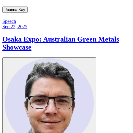
Joanna Kay​​​​‌ ‍ ​‍​‍‌‍ ‌ ​‍‌‍‍‌‌‍‌ ‌‍‍‌‌‍ ‍​‍​‍​ ‍‍​‍​‍‌ ​ ‌‍​‌‌‍ ‍‌‍‍‌‌ ‌​‌ ‍‌​‍ ‍‌‍‍‌‌‍ ​‍​‍​‍ ​​‍​‍‌‍‍​‌ ​‍‌‍‌‌‌‍‌‍​‍​‍​ ‍‍​‍​‍‌‍‍​‌ ‌​‌ ‌​‌ ​​​ ‍‍​‍ ​‍ ‌‍ ​‌‍ ‌‍​ ‌‍​‌‌‍ ​‌‍‍​‌‍ ‌ ​ ‌ ‌​​ ‍‍​ ​ ​ ​ ​ ​ ​ ​ ​‍ ‌‍‍‌‌‍ ‍‌ ‌​‌‍‌‌‌‍ ‍‌ ‌​​‍ ‌‍‌‌‌‍‌​‌‍‍‌‌ ‌​​‍ ‌‍ ‌‌‍ ‌‍‌​‌‍‌‌​ ‌‌ ​​‌ ​‍‌‍‌‌‌ ​ ‌‍‌‌‌‍ ‍‌ ‌​‌‍​‌‌ ‌​‌‍‍‌‌‍ ‌‍ ‍​ ‍ ‌‍‍‌‌‍‌​​ ‌​ ‌​​ ​‌​ ​‌​ ‌‌​ ‌ ​ ‌‍​ ​​​ ‍​​‍ ‌​ ‌‍‌‍‌​​ ‌​​ ​‌​‍ ‌​ ‌​​ ​ ​ ‌‌‌‍‌​​‍ ‌‌‍​‍‌‍‌​‌‍​ ​ ​‌​‍ ‌‌‍‌​​ ​‌​ ‌ ​ ‌ ​ ‌‍​ ‌‍‌‍​‍‌‍‌​‌‍‌‍‌‍‌​​ ​ ​ ‌‌​ ‍ ‌ ‌​‌ ‍‌‌ ​​‌‍‌‌​ ‌‌‍​‌‌ ‌‌‌ ‌​‌‍‍​‌‍ ‌ ​‍​ ‍ ‌ ​​‌‍​‌‌ ‌​‌‍‍​​ ‌‌‍ ‍‌‍​‌‌‍ ‌‌‍‌‌​ ‌‍​‍‌‍​‌‌ ​ ‌‍‌‌‌‌‌‌‌ ​‍‌‍ ​​ ‌‌‍‍​‌ ‌​‌ ‌​‌ ​​​‍‌‌​ ​ ‌​​‌​‍‌‌​ ​‍‌​‌‍​‍‌‌​ ​‍‌​‌‍‌‍ ​‌‍ ‌‍​ ‌‍​‌‌‍ ​‌‍‍​‌‍ ‌ ​ ‌ ‌​​‍‌‌​ ​ ‌​​‌​ ​ ​ ​ ​ ​ ​ ​ ​‍‌‍‌‍‍‌‌‍‌​​ ‌​ ‌​​ ​‌​ ​‌​ ‌‌​ ‌ ​ ‌‍​ ​​​ ‍​​‍ ‌​ ‌‍‌‍‌​​ ‌​​ ​‌​‍ ‌​ ‌​​ ​ ​ ‌‌‌‍‌​​‍ ‌‌‍​‍‌‍‌​‌‍​ ​ ​‌​‍ ‌‌‍‌​​ ​‌​ ‌ ​ ‌ ​ ‌‍​ ‌‍‌‍​‍‌‍‌​‌‍‌‍‌‍‌​​ ​ ​ ‌‌​‍‌‍‌ ‌​‌ ‍‌‌ ​​‌‍‌‌​ ‌‌‍​‌‌ ‌‌‌ ‌​‌‍‍​‌‍ ‌ ​‍​‍‌‍‌ ​​‌‍​‌‌ ‌​‌‍‍​​ ‌‌‍ ‍‌‍​‌‌‍ ‌‌‍‌‌​‍‌‍‌ ​​‌‍‌‌‌ ​‍‌ ​ ‌ ​​‌‍‌‌‌‍​ ‌ ‌​‌‍‍‌‌ ‌‍‌‍‌‌​ ‌‌ ​​‌ ‌‌‌‍​‍‌‍ ​‌‍‍‌‌ ​ ‌‍‍​‌‍‌‌‌‍‌​​‍​‍‌ ‌
Speech
Sep 22, 2025
Osaka Expo: Australian Green Metals
Showcase​​​​‌ ‍ ​‍​‍‌‍ ‌ ​‍‌‍‍‌‌‍‌ ‌‍‍‌‌‍ ‍​‍​‍​ ‍‍​‍​‍‌ ​ ‌‍​‌‌‍ ‍‌‍‍‌‌ ‌​‌ ‍‌​‍ ‍‌‍‍‌‌‍ ​‍​‍​‍ ​​‍​‍‌‍‍​‌ ​‍‌‍‌‌‌‍‌‍​‍​‍​ ‍‍​‍​‍‌‍‍​‌ ‌​‌ ‌​‌ ​​​ ‍‍​‍ ​‍ ‌‍ ​‌‍ ‌‍​ ‌‍​‌‌‍ ​‌‍‍​‌‍ ‌ ​ ‌ ‌​​ ‍‍​ ​ ​ ​ ​ ​ ​ ​ ​‍ ‌‍‍‌‌‍ ‍‌ ‌​‌‍‌‌‌‍ ‍‌ ‌​​‍ ‌‍‌‌‌‍‌​‌‍‍‌‌ ‌​​‍ ‌‍ ‌‌‍ ‌‍‌​‌‍‌‌​ ‌‌ ​​‌ ​‍‌‍‌‌‌ ​ ‌‍‌‌‌‍ ‍‌ ‌​‌‍​‌‌ ‌​‌‍‍‌‌‍ ‌‍ ‍​ ‍ ‌‍‍‌‌‍‌​​ ‌​ ‍​​ ‍‌​ ‌ ‌‍‌‌​ ‌ ​ ‍‌​ ‍​​ ‍‌​‍ ‌‌‍​ ‌‍​ ​ ​‍‌‍​‍​‍ ‌​ ‌​​ ‌‍​ ‌‌‌‍​‌​‍ ‌‌‍​‍‌‍‌‍​ ​‍​ ‍​​‍ ‌​ ​‍​ ​ ​ ‍‌‌‍​ ​ ‍​‌‍​‌​ ‍‌‌‍‌‌‌‍​ ​ ‍​​ ‌‍​ ‌ ​ ‍ ‌ ‌​‌ ‍‌‌ ​​‌‍‌‌​ ‌‌‍ ‍‌‍‌‌‌ ‌ ‌ ​ ​ ‍ ‌ ​​‌‍​‌‌ ‌​‌‍‍​​ ‌‌ ‌​‌‍‍‌‌ ‌​‌‍ ​‌‍‌‌​ ‌‍​‍‌‍​‌‌ ​ ‌‍‌‌‌‌‌‌‌ ​‍‌‍ ​​ ‌‌‍‍​‌ ‌​‌ ‌​‌ ​​​‍‌‌​ ​ ‌​​‌​‍‌‌​ ​‍‌​‌‍​‍‌‌​ ​‍‌​‌‍‌‍ ​‌‍ ‌‍​ ‌‍​‌‌‍ ​‌‍‍​‌‍ ‌ ​ ‌ ‌​​‍‌‌​ ​ ‌​​‌​ ​ ​ ​ ​ ​ ​ ​ ​‍‌‍‌‍‍‌‌‍‌​​ ‌​ ‍​​ ‍‌​ ‌ ‌‍‌‌​ ‌ ​ ‍‌​ ‍​​ ‍‌​‍ ‌‌‍​ ‌‍​ ​ ​‍‌‍​‍​‍ ‌​ ‌​​ ‌‍​ ‌‌‌‍​‌​‍ ‌‌‍​‍‌‍‌‍​ ​‍​ ‍​​‍ ‌​ ​‍​ ​ ​ ‍‌‌‍​ ​ ‍​‌‍​‌​ ‍‌‌‍‌‌‌‍​ ​ ‍​​ ‌‍​ ‌ ​‍‌‍‌ ‌​‌ ‍‌‌ ​​‌‍‌‌​ ‌‌‍ ‍‌‍‌‌‌ ‌ ‌ ​ ​‍‌‍‌ ​​‌‍​‌‌ ‌​‌‍‍​​ ‌‌ ‌​‌‍‍‌‌ ‌​‌‍ ​‌‍‌‌​‍‌‍‌ ​​‌‍‌‌‌ ​‍‌ ​ ‌ ​​‌‍‌‌‌‍​ ‌ ‌​‌‍‍‌‌ ‌‍‌‍‌‌​ ‌‌ ​​‌ ‌‌‌‍​‍‌‍ ​‌‍‍‌‌ ​ ‌‍‍​‌‍‌‌‌‍‌​​‍​‍‌ ‌