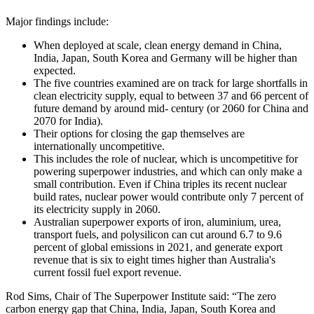
Major findings include:​​​​‌ ‍ ​‍​‍‌‍ ‌ ​‍‌‍‍‌‌‍‌ ‌‍‍‌‌‍ ‍​‍​‍​ ‍‍​‍​‍‌ ​ ‌‍​‌‌‍ ‍‌‍‍‌‌ ‌​‌ ‍‌​‍ ‍‌‍‍‌‌‍ ​‍​‍​‍ ​​‍​‍‌‍‍​‌ ​‍‌‍‌‌‌‍‌‍​‍​‍​ ‍‍​‍​‍‌‍‍​‌ ‌​‌ ‌​‌ ​​​ ‍‍​‍ ​‍ ‌‍ ​‌‍ ‌‍​ ‌‍​‌‌‍ ​‌‍‍​‌‍ ‌ ​ ‌ ‌​​ ‍‍​ ​ ​ ​ ​ ​ ​ ​ ​‍ ‌‍‍‌‌‍ ‍‌ ‌​‌‍‌‌‌‍ ‍‌ ‌​​‍ ‌‍‌‌‌‍‌​‌‍‍‌‌ ‌​​‍ ‌‍ ‌‌‍ ‌‍‌​‌‍‌‌​ ‌‌ ​​‌ ​‍‌‍‌‌‌ ​ ‌‍‌‌‌‍ ‍‌ ‌​‌‍​‌‌ ‌​‌‍‍‌‌‍ ‌‍ ‍​ ‍ ‌‍‍‌‌‍‌​​ ‌‌‍​‌‌‍​‍​ ‍​​ ‌‍‌‍‌‌​ ‌‌​ ‍​‌‍‌‌​‍ ‌​ ‌​‌‍​ ​ ‌‌​ ‍‌​‍ ‌​ ‌​​ ​‍​ ​‍‌‍‌​​‍ ‌‌‍​‍​ ‍​​ ‌ ‌‍‌‍​‍ ‌‌‍‌​​ ​‍‌‍‌​‌‍‌​‌‍​ ​ ‌​​ ‌ ​ ​‍‌‍‌‌​ ​ ‌‍​‍​ ‍​​ ‍ ‌ ‌​‌ ‍‌‌ ​​‌‍‌‌​ ‌‌‍ ‍‌‍‌‌‌ ‌ ‌ ​ ​ ‍ ‌ ​​‌‍​‌‌ ‌​‌‍‍​​ ‌‌‍​ ‌‍ ‌‍ ‍‌ ‌​‌‍‌‌‌‍ ‍‌ ‌​​‍‌‌​ ‌‌‌​​‍‌‌ ‌‍‍ ‌‍‌‌‌ ‍‌​‍‌‌​ ​ ‌​‌​​‍‌‌​ ​ ‌​‌​​‍‌‌​ ​‍​ ​‍‌‍​‌‌‍‌​​ ​ ‌‍​ ​ ​‍​ ​​‌‍​ ​ ‌‌​ ​ ​ ​‌​ ​ ​ ‌ ​‍‌‌​ ​‍​ ​‍​‍‌‌​ ‌‌‌​‌​​‍ ‍‌‍​ ‌‍‍​‌‍‍‌‌‍ ​‌‍‌​‌ ​‍‌‍‌‌‌‍ ‍​‍‌‌​ ‌‌‌​​‍‌‌ ‌‍‍ ‌‍‌‌‌ ‍‌​‍‌‌​ ​ ‌​‌​​‍‌‌​ ​ ‌​‌​​‍‌‌​ ​‍​ ​‍​ ​‌‌‍‌​‌‍​ ​ ​​​ ‍​‌‍​‌​ ​‌​ ‌ ​ ‌‌​ ‌‌​ ​ ​ ‍‌​ ​​​‍‌‌​ ​‍​ ​‍​‍‌‌​ ‌‌‌​‌​​‍ ‍‌ ‌​‌‍‌‌‌ ‍​‌ ‌​​ ‌‍​‍‌‍​‌‌ ​ ‌‍‌‌‌‌‌‌‌ ​‍‌‍ ​​ ‌‌‍‍​‌ ‌​‌ ‌​‌ ​​​‍‌‌​ ​ ‌​​‌​‍‌‌​ ​‍‌​‌‍​‍‌‌​ ​‍‌​‌‍‌‍ ​‌‍ ‌‍​ ‌‍​‌‌‍ ​‌‍‍​‌‍ ‌ ​ ‌ ‌​​‍‌‌​ ​ ‌​​‌​ ​ ​ ​ ​ ​ ​ ​ ​‍‌‍‌‍‍‌‌‍‌​​ ‌‌‍​‌‌‍​‍​ ‍​​ ‌‍‌‍‌‌​ ‌‌​ ‍​‌‍‌‌​‍ ‌​ ‌​‌‍​ ​ ‌‌​ ‍‌​‍ ‌​ ‌​​ ​‍​ ​‍‌‍‌​​‍ ‌‌‍​‍​ ‍​​ ‌ ‌‍‌‍​‍ ‌‌‍‌​​ ​‍‌‍‌​‌‍‌​‌‍​ ​ ‌​​ ‌ ​ ​‍‌‍‌‌​ ​ ‌‍​‍​ ‍​​‍‌‍‌ ‌​‌ ‍‌‌ ​​‌‍‌‌​ ‌‌‍ ‍‌‍‌‌‌ ‌ ‌ ​ ​‍‌‍‌ ​​‌‍​‌‌ ‌​‌‍‍​​ ‌‌‍​ ‌‍ ‌‍ ‍‌ ‌​‌‍‌‌‌‍ ‍‌ ‌​​‍‌‌​ ‌‌‌​​‍‌‌ ‌‍‍ ‌‍‌‌‌ ‍‌​‍‌‌​ ​ ‌​‌​​‍‌‌​ ​ ‌​‌​​‍‌‌​ ​‍​ ​‍‌‍​‌‌‍‌​​ ​ ‌‍​ ​ ​‍​ ​​‌‍​ ​ ‌‌​ ​ ​ ​‌​ ​ ​ ‌ ​‍‌‌​ ​‍​ ​‍​‍‌‌​ ‌‌‌​‌​​‍ ‍‌‍​ ‌‍‍​‌‍‍‌‌‍ ​‌‍‌​‌ ​‍‌‍‌‌‌‍ ‍​‍‌‌​ ‌‌‌​​‍‌‌ ‌‍‍ ‌‍‌‌‌ ‍‌​‍‌‌​ ​ ‌​‌​​‍‌‌​ ​ ‌​‌​​‍‌‌​ ​‍​ ​‍​ ​‌‌‍‌​‌‍​ ​ ​​​ ‍​‌‍​‌​ ​‌​ ‌ ​ ‌‌​ ‌‌​ ​ ​ ‍‌​ ​​​‍‌‌​ ​‍​ ​‍​‍‌‌​ ‌‌‌​‌​​‍ ‍‌ ‌​‌‍‌‌‌ ‍​‌ ‌​​‍‌‍‌ ​​‌‍‌‌‌ ​‍‌ ​ ‌ ​​‌‍‌‌‌‍​ ‌ ‌​‌‍‍‌‌ ‌‍‌‍‌‌​ ‌‌ ​​‌ ‌‌‌‍​‍‌‍ ​‌‍‍‌‌ ​ ‌‍‍​‌‍‌‌‌‍‌​​‍​‍‌ ‌
When deployed at scale, clean energy demand in China,
India, Japan, South Korea and Germany will be higher than
expected.​​​​‌ ‍ ​‍​‍‌‍ ‌ ​‍‌‍‍‌‌‍‌ ‌‍‍‌‌‍ ‍​‍​‍​ ‍‍​‍​‍‌ ​ ‌‍​‌‌‍ ‍‌‍‍‌‌ ‌​‌ ‍‌​‍ ‍‌‍‍‌‌‍ ​‍​‍​‍ ​​‍​‍‌‍‍​‌ ​‍‌‍‌‌‌‍‌‍​‍​‍​ ‍‍​‍​‍‌‍‍​‌ ‌​‌ ‌​‌ ​​​ ‍‍​‍ ​‍ ‌‍ ​‌‍ ‌‍​ ‌‍​‌‌‍ ​‌‍‍​‌‍ ‌ ​ ‌ ‌​​ ‍‍​ ​ ​ ​ ​ ​ ​ ​ ​‍ ‌‍‍‌‌‍ ‍‌ ‌​‌‍‌‌‌‍ ‍‌ ‌​​‍ ‌‍‌‌‌‍‌​‌‍‍‌‌ ‌​​‍ ‌‍ ‌‌‍ ‌‍‌​‌‍‌‌​ ‌‌ ​​‌ ​‍‌‍‌‌‌ ​ ‌‍‌‌‌‍ ‍‌ ‌​‌‍​‌‌ ‌​‌‍‍‌‌‍ ‌‍ ‍​ ‍ ‌‍‍‌‌‍‌​​ ‌‌‍​‌‌‍​‍​ ‍​​ ‌‍‌‍‌‌​ ‌‌​ ‍​‌‍‌‌​‍ ‌​ ‌​‌‍​ ​ ‌‌​ ‍‌​‍ ‌​ ‌​​ ​‍​ ​‍‌‍‌​​‍ ‌‌‍​‍​ ‍​​ ‌ ‌‍‌‍​‍ ‌‌‍‌​​ ​‍‌‍‌​‌‍‌​‌‍​ ​ ‌​​ ‌ ​ ​‍‌‍‌‌​ ​ ‌‍​‍​ ‍​​ ‍ ‌ ‌​‌ ‍‌‌ ​​‌‍‌‌​ ‌‌‍ ‍‌‍‌‌‌ ‌ ‌ ​ ​ ‍ ‌ ​​‌‍​‌‌ ‌​‌‍‍​​ ‌‌‍​ ‌‍ ‌‍ ‍‌ ‌​‌‍‌‌‌‍ ‍‌ ‌​​‍‌‌​ ‌‌‌​​‍‌‌ ‌‍‍ ‌‍‌‌‌ ‍‌​‍‌‌​ ​ ‌​‌​​‍‌‌​ ​ ‌​‌​​‍‌‌​ ​‍​ ​‍​ ​ ​ ​‌‌‍‌‍​ ​ ‌‍‌‍​ ​‍‌‍‌​‌‍​ ‌‍‌‌​ ​ ​ ‌‌​ ‌‍​‍‌‌​ ​‍​ ​‍​‍‌‌​ ‌‌‌​‌​​‍ ‍‌‍​ ‌‍‍​‌‍‍‌‌‍ ​‌‍‌​‌ ​‍‌‍‌‌‌‍ ‍​‍‌‌​ ‌‌‌​​‍‌‌ ‌‍‍ ‌‍‌‌‌ ‍‌​‍‌‌​ ​ ‌​‌​​‍‌‌​ ​ ‌​‌​​‍‌‌​ ​‍​ ​‍​ ‌‌​ ‌‌‌‍​ ‌‍​ ​ ‍​​ ‍​‌‍‌‍‌‍​‌​ ​‍​ ‌ ‌‍‌‍​ ‌‌​ ​​​‍‌‌​ ​‍​ ​‍​‍‌‌​ ‌‌‌​‌​​‍ ‍‌ ‌​‌‍‌‌‌ ‍​‌ ‌​​ ‌‍​‍‌‍​‌‌ ​ ‌‍‌‌‌‌‌‌‌ ​‍‌‍ ​​ ‌‌‍‍​‌ ‌​‌ ‌​‌ ​​​‍‌‌​ ​ ‌​​‌​‍‌‌​ ​‍‌​‌‍​‍‌‌​ ​‍‌​‌‍‌‍ ​‌‍ ‌‍​ ‌‍​‌‌‍ ​‌‍‍​‌‍ ‌ ​ ‌ ‌​​‍‌‌​ ​ ‌​​‌​ ​ ​ ​ ​ ​ ​ ​ ​‍‌‍‌‍‍‌‌‍‌​​ ‌‌‍​‌‌‍​‍​ ‍​​ ‌‍‌‍‌‌​ ‌‌​ ‍​‌‍‌‌​‍ ‌​ ‌​‌‍​ ​ ‌‌​ ‍‌​‍ ‌​ ‌​​ ​‍​ ​‍‌‍‌​​‍ ‌‌‍​‍​ ‍​​ ‌ ‌‍‌‍​‍ ‌‌‍‌​​ ​‍‌‍‌​‌‍‌​‌‍​ ​ ‌​​ ‌ ​ ​‍‌‍‌‌​ ​ ‌‍​‍​ ‍​​‍‌‍‌ ‌​‌ ‍‌‌ ​​‌‍‌‌​ ‌‌‍ ‍‌‍‌‌‌ ‌ ‌ ​ ​‍‌‍‌ ​​‌‍​‌‌ ‌​‌‍‍​​ ‌‌‍​ ‌‍ ‌‍ ‍‌ ‌​‌‍‌‌‌‍ ‍‌ ‌​​‍‌‌​ ‌‌‌​​‍‌‌ ‌‍‍ ‌‍‌‌‌ ‍‌​‍‌‌​ ​ ‌​‌​​‍‌‌​ ​ ‌​‌​​‍‌‌​ ​‍​ ​‍​ ​ ​ ​‌‌‍‌‍​ ​ ‌‍‌‍​ ​‍‌‍‌​‌‍​ ‌‍‌‌​ ​ ​ ‌‌​ ‌‍​‍‌‌​ ​‍​ ​‍​‍‌‌​ ‌‌‌​‌​​‍ ‍‌‍​ ‌‍‍​‌‍‍‌‌‍ ​‌‍‌​‌ ​‍‌‍‌‌‌‍ ‍​‍‌‌​ ‌‌‌​​‍‌‌ ‌‍‍ ‌‍‌‌‌ ‍‌​‍‌‌​ ​ ‌​‌​​‍‌‌​ ​ ‌​‌​​‍‌‌​ ​‍​ ​‍​ ‌‌​ ‌‌‌‍​ ‌‍​ ​ ‍​​ ‍​‌‍‌‍‌‍​‌​ ​‍​ ‌ ‌‍‌‍​ ‌‌​ ​​​‍‌‌​ ​‍​ ​‍​‍‌‌​ ‌‌‌​‌​​‍ ‍‌ ‌​‌‍‌‌‌ ‍​‌ ‌​​‍‌‍‌ ​​‌‍‌‌‌ ​‍‌ ​ ‌ ​​‌‍‌‌‌‍​ ‌ ‌​‌‍‍‌‌ ‌‍‌‍‌‌​ ‌‌ ​​‌ ‌‌‌‍​‍‌‍ ​‌‍‍‌‌ ​ ‌‍‍​‌‍‌‌‌‍‌​​‍​‍‌ ‌
The five countries examined are on track for large shortfalls in
clean electricity supply, equal to between 37 and 66 percent of
future demand by around mid- century (or 2060 for China and
2070 for India).​​​​‌ ‍ ​‍​‍‌‍ ‌ ​‍‌‍‍‌‌‍‌ ‌‍‍‌‌‍ ‍​‍​‍​ ‍‍​‍​‍‌ ​ ‌‍​‌‌‍ ‍‌‍‍‌‌ ‌​‌ ‍‌​‍ ‍‌‍‍‌‌‍ ​‍​‍​‍ ​​‍​‍‌‍‍​‌ ​‍‌‍‌‌‌‍‌‍​‍​‍​ ‍‍​‍​‍‌‍‍​‌ ‌​‌ ‌​‌ ​​​ ‍‍​‍ ​‍ ‌‍ ​‌‍ ‌‍​ ‌‍​‌‌‍ ​‌‍‍​‌‍ ‌ ​ ‌ ‌​​ ‍‍​ ​ ​ ​ ​ ​ ​ ​ ​‍ ‌‍‍‌‌‍ ‍‌ ‌​‌‍‌‌‌‍ ‍‌ ‌​​‍ ‌‍‌‌‌‍‌​‌‍‍‌‌ ‌​​‍ ‌‍ ‌‌‍ ‌‍‌​‌‍‌‌​ ‌‌ ​​‌ ​‍‌‍‌‌‌ ​ ‌‍‌‌‌‍ ‍‌ ‌​‌‍​‌‌ ‌​‌‍‍‌‌‍ ‌‍ ‍​ ‍ ‌‍‍‌‌‍‌​​ ‌‌‍​‌‌‍​‍​ ‍​​ ‌‍‌‍‌‌​ ‌‌​ ‍​‌‍‌‌​‍ ‌​ ‌​‌‍​ ​ ‌‌​ ‍‌​‍ ‌​ ‌​​ ​‍​ ​‍‌‍‌​​‍ ‌‌‍​‍​ ‍​​ ‌ ‌‍‌‍​‍ ‌‌‍‌​​ ​‍‌‍‌​‌‍‌​‌‍​ ​ ‌​​ ‌ ​ ​‍‌‍‌‌​ ​ ‌‍​‍​ ‍​​ ‍ ‌ ‌​‌ ‍‌‌ ​​‌‍‌‌​ ‌‌‍ ‍‌‍‌‌‌ ‌ ‌ ​ ​ ‍ ‌ ​​‌‍​‌‌ ‌​‌‍‍​​ ‌‌‍​ ‌‍ ‌‍ ‍‌ ‌​‌‍‌‌‌‍ ‍‌ ‌​​‍‌‌​ ‌‌‌​​‍‌‌ ‌‍‍ ‌‍‌‌‌ ‍‌​‍‌‌​ ​ ‌​‌​​‍‌‌​ ​ ‌​‌​​‍‌‌​ ​‍​ ​‍‌‍‌‍​ ‍​‌‍​‍​ ‍‌​ ​ ‌‍‌‍​ ‍‌​ ​ ‌‍‌‌​ ​‍‌‍​ ​ ‍‌​‍‌‌​ ​‍​ ​‍​‍‌‌​ ‌‌‌​‌​​‍ ‍‌‍​ ‌‍‍​‌‍‍‌‌‍ ​‌‍‌​‌ ​‍‌‍‌‌‌‍ ‍​‍‌‌​ ‌‌‌​​‍‌‌ ‌‍‍ ‌‍‌‌‌ ‍‌​‍‌‌​ ​ ‌​‌​​‍‌‌​ ​ ‌​‌​​‍‌‌​ ​‍​ ​‍​ ​‍​ ‌ ‌‍‌‌​ ​‍​ ​​‌‍‌​​ ‌ ​ ‍​‌‍​ ​ ​‌‌‍‌‌​ ​‌​ ​​​‍‌‌​ ​‍​ ​‍​‍‌‌​ ‌‌‌​‌​​‍ ‍‌ ‌​‌‍‌‌‌ ‍​‌ ‌​​ ‌‍​‍‌‍​‌‌ ​ ‌‍‌‌‌‌‌‌‌ ​‍‌‍ ​​ ‌‌‍‍​‌ ‌​‌ ‌​‌ ​​​‍‌‌​ ​ ‌​​‌​‍‌‌​ ​‍‌​‌‍​‍‌‌​ ​‍‌​‌‍‌‍ ​‌‍ ‌‍​ ‌‍​‌‌‍ ​‌‍‍​‌‍ ‌ ​ ‌ ‌​​‍‌‌​ ​ ‌​​‌​ ​ ​ ​ ​ ​ ​ ​ ​‍‌‍‌‍‍‌‌‍‌​​ ‌‌‍​‌‌‍​‍​ ‍​​ ‌‍‌‍‌‌​ ‌‌​ ‍​‌‍‌‌​‍ ‌​ ‌​‌‍​ ​ ‌‌​ ‍‌​‍ ‌​ ‌​​ ​‍​ ​‍‌‍‌​​‍ ‌‌‍​‍​ ‍​​ ‌ ‌‍‌‍​‍ ‌‌‍‌​​ ​‍‌‍‌​‌‍‌​‌‍​ ​ ‌​​ ‌ ​ ​‍‌‍‌‌​ ​ ‌‍​‍​ ‍​​‍‌‍‌ ‌​‌ ‍‌‌ ​​‌‍‌‌​ ‌‌‍ ‍‌‍‌‌‌ ‌ ‌ ​ ​‍‌‍‌ ​​‌‍​‌‌ ‌​‌‍‍​​ ‌‌‍​ ‌‍ ‌‍ ‍‌ ‌​‌‍‌‌‌‍ ‍‌ ‌​​‍‌‌​ ‌‌‌​​‍‌‌ ‌‍‍ ‌‍‌‌‌ ‍‌​‍‌‌​ ​ ‌​‌​​‍‌‌​ ​ ‌​‌​​‍‌‌​ ​‍​ ​‍‌‍‌‍​ ‍​‌‍​‍​ ‍‌​ ​ ‌‍‌‍​ ‍‌​ ​ ‌‍‌‌​ ​‍‌‍​ ​ ‍‌​‍‌‌​ ​‍​ ​‍​‍‌‌​ ‌‌‌​‌​​‍ ‍‌‍​ ‌‍‍​‌‍‍‌‌‍ ​‌‍‌​‌ ​‍‌‍‌‌‌‍ ‍​‍‌‌​ ‌‌‌​​‍‌‌ ‌‍‍ ‌‍‌‌‌ ‍‌​‍‌‌​ ​ ‌​‌​​‍‌‌​ ​ ‌​‌​​‍‌‌​ ​‍​ ​‍​ ​‍​ ‌ ‌‍‌‌​ ​‍​ ​​‌‍‌​​ ‌ ​ ‍​‌‍​ ​ ​‌‌‍‌‌​ ​‌​ ​​​‍‌‌​ ​‍​ ​‍​‍‌‌​ ‌‌‌​‌​​‍ ‍‌ ‌​‌‍‌‌‌ ‍​‌ ‌​​‍‌‍‌ ​​‌‍‌‌‌ ​‍‌ ​ ‌ ​​‌‍‌‌‌‍​ ‌ ‌​‌‍‍‌‌ ‌‍‌‍‌‌​ ‌‌ ​​‌ ‌‌‌‍​‍‌‍ ​‌‍‍‌‌ ​ ‌‍‍​‌‍‌‌‌‍‌​​‍​‍‌ ‌
Their options for closing the gap themselves are
internationally uncompetitive.​​​​‌ ‍ ​‍​‍‌‍ ‌ ​‍‌‍‍‌‌‍‌ ‌‍‍‌‌‍ ‍​‍​‍​ ‍‍​‍​‍‌ ​ ‌‍​‌‌‍ ‍‌‍‍‌‌ ‌​‌ ‍‌​‍ ‍‌‍‍‌‌‍ ​‍​‍​‍ ​​‍​‍‌‍‍​‌ ​‍‌‍‌‌‌‍‌‍​‍​‍​ ‍‍​‍​‍‌‍‍​‌ ‌​‌ ‌​‌ ​​​ ‍‍​‍ ​‍ ‌‍ ​‌‍ ‌‍​ ‌‍​‌‌‍ ​‌‍‍​‌‍ ‌ ​ ‌ ‌​​ ‍‍​ ​ ​ ​ ​ ​ ​ ​ ​‍ ‌‍‍‌‌‍ ‍‌ ‌​‌‍‌‌‌‍ ‍‌ ‌​​‍ ‌‍‌‌‌‍‌​‌‍‍‌‌ ‌​​‍ ‌‍ ‌‌‍ ‌‍‌​‌‍‌‌​ ‌‌ ​​‌ ​‍‌‍‌‌‌ ​ ‌‍‌‌‌‍ ‍‌ ‌​‌‍​‌‌ ‌​‌‍‍‌‌‍ ‌‍ ‍​ ‍ ‌‍‍‌‌‍‌​​ ‌‌‍​‌‌‍​‍​ ‍​​ ‌‍‌‍‌‌​ ‌‌​ ‍​‌‍‌‌​‍ ‌​ ‌​‌‍​ ​ ‌‌​ ‍‌​‍ ‌​ ‌​​ ​‍​ ​‍‌‍‌​​‍ ‌‌‍​‍​ ‍​​ ‌ ‌‍‌‍​‍ ‌‌‍‌​​ ​‍‌‍‌​‌‍‌​‌‍​ ​ ‌​​ ‌ ​ ​‍‌‍‌‌​ ​ ‌‍​‍​ ‍​​ ‍ ‌ ‌​‌ ‍‌‌ ​​‌‍‌‌​ ‌‌‍ ‍‌‍‌‌‌ ‌ ‌ ​ ​ ‍ ‌ ​​‌‍​‌‌ ‌​‌‍‍​​ ‌‌‍​ ‌‍ ‌‍ ‍‌ ‌​‌‍‌‌‌‍ ‍‌ ‌​​‍‌‌​ ‌‌‌​​‍‌‌ ‌‍‍ ‌‍‌‌‌ ‍‌​‍‌‌​ ​ ‌​‌​​‍‌‌​ ​ ‌​‌​​‍‌‌​ ​‍​ ​‍​ ‌ ​ ​‍​ ​ ‌‍​‍‌‍​‌​ ​‌​ ​‌​ ‍​‌‍​‌​ ​ ‌‍‌​​ ‌ ​‍‌‌​ ​‍​ ​‍​‍‌‌​ ‌‌‌​‌​​‍ ‍‌‍​ ‌‍‍​‌‍‍‌‌‍ ​‌‍‌​‌ ​‍‌‍‌‌‌‍ ‍​‍‌‌​ ‌‌‌​​‍‌‌ ‌‍‍ ‌‍‌‌‌ ‍‌​‍‌‌​ ​ ‌​‌​​‍‌‌​ ​ ‌​‌​​‍‌‌​ ​‍​ ​‍‌‍‌​​ ‌‌‌‍​‌​ ​ ​ ‌​​ ​ ‌‍‌​‌‍‌‌‌‍​‌​ ‍​‌‍​‌​ ‌‌​ ​​​‍‌‌​ ​‍​ ​‍​‍‌‌​ ‌‌‌​‌​​‍ ‍‌ ‌​‌‍‌‌‌ ‍​‌ ‌​​ ‌‍​‍‌‍​‌‌ ​ ‌‍‌‌‌‌‌‌‌ ​‍‌‍ ​​ ‌‌‍‍​‌ ‌​‌ ‌​‌ ​​​‍‌‌​ ​ ‌​​‌​‍‌‌​ ​‍‌​‌‍​‍‌‌​ ​‍‌​‌‍‌‍ ​‌‍ ‌‍​ ‌‍​‌‌‍ ​‌‍‍​‌‍ ‌ ​ ‌ ‌​​‍‌‌​ ​ ‌​​‌​ ​ ​ ​ ​ ​ ​ ​ ​‍‌‍‌‍‍‌‌‍‌​​ ‌‌‍​‌‌‍​‍​ ‍​​ ‌‍‌‍‌‌​ ‌‌​ ‍​‌‍‌‌​‍ ‌​ ‌​‌‍​ ​ ‌‌​ ‍‌​‍ ‌​ ‌​​ ​‍​ ​‍‌‍‌​​‍ ‌‌‍​‍​ ‍​​ ‌ ‌‍‌‍​‍ ‌‌‍‌​​ ​‍‌‍‌​‌‍‌​‌‍​ ​ ‌​​ ‌ ​ ​‍‌‍‌‌​ ​ ‌‍​‍​ ‍​​‍‌‍‌ ‌​‌ ‍‌‌ ​​‌‍‌‌​ ‌‌‍ ‍‌‍‌‌‌ ‌ ‌ ​ ​‍‌‍‌ ​​‌‍​‌‌ ‌​‌‍‍​​ ‌‌‍​ ‌‍ ‌‍ ‍‌ ‌​‌‍‌‌‌‍ ‍‌ ‌​​‍‌‌​ ‌‌‌​​‍‌‌ ‌‍‍ ‌‍‌‌‌ ‍‌​‍‌‌​ ​ ‌​‌​​‍‌‌​ ​ ‌​‌​​‍‌‌​ ​‍​ ​‍​ ‌ ​ ​‍​ ​ ‌‍​‍‌‍​‌​ ​‌​ ​‌​ ‍​‌‍​‌​ ​ ‌‍‌​​ ‌ ​‍‌‌​ ​‍​ ​‍​‍‌‌​ ‌‌‌​‌​​‍ ‍‌‍​ ‌‍‍​‌‍‍‌‌‍ ​‌‍‌​‌ ​‍‌‍‌‌‌‍ ‍​‍‌‌​ ‌‌‌​​‍‌‌ ‌‍‍ ‌‍‌‌‌ ‍‌​‍‌‌​ ​ ‌​‌​​‍‌‌​ ​ ‌​‌​​‍‌‌​ ​‍​ ​‍‌‍‌​​ ‌‌‌‍​‌​ ​ ​ ‌​​ ​ ‌‍‌​‌‍‌‌‌‍​‌​ ‍​‌‍​‌​ ‌‌​ ​​​‍‌‌​ ​‍​ ​‍​‍‌‌​ ‌‌‌​‌​​‍ ‍‌ ‌​‌‍‌‌‌ ‍​‌ ‌​​‍‌‍‌ ​​‌‍‌‌‌ ​‍‌ ​ ‌ ​​‌‍‌‌‌‍​ ‌ ‌​‌‍‍‌‌ ‌‍‌‍‌‌​ ‌‌ ​​‌ ‌‌‌‍​‍‌‍ ​‌‍‍‌‌ ​ ‌‍‍​‌‍‌‌‌‍‌​​‍​‍‌ ‌
This includes the role of nuclear, which is uncompetitive for
powering superpower industries, and which can only make a
small contribution. Even if China triples its recent nuclear
build rates, nuclear power would contribute only 7 percent of
its electricity supply in 2060.​​​​‌ ‍ ​‍​‍‌‍ ‌ ​‍‌‍‍‌‌‍‌ ‌‍‍‌‌‍ ‍​‍​‍​ ‍‍​‍​‍‌ ​ ‌‍​‌‌‍ ‍‌‍‍‌‌ ‌​‌ ‍‌​‍ ‍‌‍‍‌‌‍ ​‍​‍​‍ ​​‍​‍‌‍‍​‌ ​‍‌‍‌‌‌‍‌‍​‍​‍​ ‍‍​‍​‍‌‍‍​‌ ‌​‌ ‌​‌ ​​​ ‍‍​‍ ​‍ ‌‍ ​‌‍ ‌‍​ ‌‍​‌‌‍ ​‌‍‍​‌‍ ‌ ​ ‌ ‌​​ ‍‍​ ​ ​ ​ ​ ​ ​ ​ ​‍ ‌‍‍‌‌‍ ‍‌ ‌​‌‍‌‌‌‍ ‍‌ ‌​​‍ ‌‍‌‌‌‍‌​‌‍‍‌‌ ‌​​‍ ‌‍ ‌‌‍ ‌‍‌​‌‍‌‌​ ‌‌ ​​‌ ​‍‌‍‌‌‌ ​ ‌‍‌‌‌‍ ‍‌ ‌​‌‍​‌‌ ‌​‌‍‍‌‌‍ ‌‍ ‍​ ‍ ‌‍‍‌‌‍‌​​ ‌‌‍​‌‌‍​‍​ ‍​​ ‌‍‌‍‌‌​ ‌‌​ ‍​‌‍‌‌​‍ ‌​ ‌​‌‍​ ​ ‌‌​ ‍‌​‍ ‌​ ‌​​ ​‍​ ​‍‌‍‌​​‍ ‌‌‍​‍​ ‍​​ ‌ ‌‍‌‍​‍ ‌‌‍‌​​ ​‍‌‍‌​‌‍‌​‌‍​ ​ ‌​​ ‌ ​ ​‍‌‍‌‌​ ​ ‌‍​‍​ ‍​​ ‍ ‌ ‌​‌ ‍‌‌ ​​‌‍‌‌​ ‌‌‍ ‍‌‍‌‌‌ ‌ ‌ ​ ​ ‍ ‌ ​​‌‍​‌‌ ‌​‌‍‍​​ ‌‌‍​ ‌‍ ‌‍ ‍‌ ‌​‌‍‌‌‌‍ ‍‌ ‌​​‍‌‌​ ‌‌‌​​‍‌‌ ‌‍‍ ‌‍‌‌‌ ‍‌​‍‌‌​ ​ ‌​‌​​‍‌‌​ ​ ‌​‌​​‍‌‌​ ​‍​ ​‍‌‍​‍‌‍​‍​ ​‌​ ‌‍‌‍‌​‌‍‌‍‌‍​‍​ ‍​​ ‍​​ ‌ ​ ​‌‌‍‌​​‍‌‌​ ​‍​ ​‍​‍‌‌​ ‌‌‌​‌​​‍ ‍‌‍​ ‌‍‍​‌‍‍‌‌‍ ​‌‍‌​‌ ​‍‌‍‌‌‌‍ ‍​‍‌‌​ ‌‌‌​​‍‌‌ ‌‍‍ ‌‍‌‌‌ ‍‌​‍‌‌​ ​ ‌​‌​​‍‌‌​ ​ ‌​‌​​‍‌‌​ ​‍​ ​‍​ ‍‌‌‍​ ​ ​ ​ ‌ ​ ‍​‌‍​‍‌‍​‍‌‍‌‌​ ​​​ ​ ​ ‌​‌‍​‍​ ​​​‍‌‌​ ​‍​ ​‍​‍‌‌​ ‌‌‌​‌​​‍ ‍‌ ‌​‌‍‌‌‌ ‍​‌ ‌​​ ‌‍​‍‌‍​‌‌ ​ ‌‍‌‌‌‌‌‌‌ ​‍‌‍ ​​ ‌‌‍‍​‌ ‌​‌ ‌​‌ ​​​‍‌‌​ ​ ‌​​‌​‍‌‌​ ​‍‌​‌‍​‍‌‌​ ​‍‌​‌‍‌‍ ​‌‍ ‌‍​ ‌‍​‌‌‍ ​‌‍‍​‌‍ ‌ ​ ‌ ‌​​‍‌‌​ ​ ‌​​‌​ ​ ​ ​ ​ ​ ​ ​ ​‍‌‍‌‍‍‌‌‍‌​​ ‌‌‍​‌‌‍​‍​ ‍​​ ‌‍‌‍‌‌​ ‌‌​ ‍​‌‍‌‌​‍ ‌​ ‌​‌‍​ ​ ‌‌​ ‍‌​‍ ‌​ ‌​​ ​‍​ ​‍‌‍‌​​‍ ‌‌‍​‍​ ‍​​ ‌ ‌‍‌‍​‍ ‌‌‍‌​​ ​‍‌‍‌​‌‍‌​‌‍​ ​ ‌​​ ‌ ​ ​‍‌‍‌‌​ ​ ‌‍​‍​ ‍​​‍‌‍‌ ‌​‌ ‍‌‌ ​​‌‍‌‌​ ‌‌‍ ‍‌‍‌‌‌ ‌ ‌ ​ ​‍‌‍‌ ​​‌‍​‌‌ ‌​‌‍‍​​ ‌‌‍​ ‌‍ ‌‍ ‍‌ ‌​‌‍‌‌‌‍ ‍‌ ‌​​‍‌‌​ ‌‌‌​​‍‌‌ ‌‍‍ ‌‍‌‌‌ ‍‌​‍‌‌​ ​ ‌​‌​​‍‌‌​ ​ ‌​‌​​‍‌‌​ ​‍​ ​‍‌‍​‍‌‍​‍​ ​‌​ ‌‍‌‍‌​‌‍‌‍‌‍​‍​ ‍​​ ‍​​ ‌ ​ ​‌‌‍‌​​‍‌‌​ ​‍​ ​‍​‍‌‌​ ‌‌‌​‌​​‍ ‍‌‍​ ‌‍‍​‌‍‍‌‌‍ ​‌‍‌​‌ ​‍‌‍‌‌‌‍ ‍​‍‌‌​ ‌‌‌​​‍‌‌ ‌‍‍ ‌‍‌‌‌ ‍‌​‍‌‌​ ​ ‌​‌​​‍‌‌​ ​ ‌​‌​​‍‌‌​ ​‍​ ​‍​ ‍‌‌‍​ ​ ​ ​ ‌ ​ ‍​‌‍​‍‌‍​‍‌‍‌‌​ ​​​ ​ ​ ‌​‌‍​‍​ ​​​‍‌‌​ ​‍​ ​‍​‍‌‌​ ‌‌‌​‌​​‍ ‍‌ ‌​‌‍‌‌‌ ‍​‌ ‌​​‍‌‍‌ ​​‌‍‌‌‌ ​‍‌ ​ ‌ ​​‌‍‌‌‌‍​ ‌ ‌​‌‍‍‌‌ ‌‍‌‍‌‌​ ‌‌ ​​‌ ‌‌‌‍​‍‌‍ ​‌‍‍‌‌ ​ ‌‍‍​‌‍‌‌‌‍‌​​‍​‍‌ ‌
Australian superpower exports of iron, aluminium, urea,
transport fuels, and polysilicon can cut around 6.7 to 9.6
percent of global emissions in 2021, and generate export
revenue that is six to eight times higher than Australia's
current fossil fuel export revenue.​​​​‌ ‍ ​‍​‍‌‍ ‌ ​‍‌‍‍‌‌‍‌ ‌‍‍‌‌‍ ‍​‍​‍​ ‍‍​‍​‍‌ ​ ‌‍​‌‌‍ ‍‌‍‍‌‌ ‌​‌ ‍‌​‍ ‍‌‍‍‌‌‍ ​‍​‍​‍ ​​‍​‍‌‍‍​‌ ​‍‌‍‌‌‌‍‌‍​‍​‍​ ‍‍​‍​‍‌‍‍​‌ ‌​‌ ‌​‌ ​​​ ‍‍​‍ ​‍ ‌‍ ​‌‍ ‌‍​ ‌‍​‌‌‍ ​‌‍‍​‌‍ ‌ ​ ‌ ‌​​ ‍‍​ ​ ​ ​ ​ ​ ​ ​ ​‍ ‌‍‍‌‌‍ ‍‌ ‌​‌‍‌‌‌‍ ‍‌ ‌​​‍ ‌‍‌‌‌‍‌​‌‍‍‌‌ ‌​​‍ ‌‍ ‌‌‍ ‌‍‌​‌‍‌‌​ ‌‌ ​​‌ ​‍‌‍‌‌‌ ​ ‌‍‌‌‌‍ ‍‌ ‌​‌‍​‌‌ ‌​‌‍‍‌‌‍ ‌‍ ‍​ ‍ ‌‍‍‌‌‍‌​​ ‌‌‍​‌‌‍​‍​ ‍​​ ‌‍‌‍‌‌​ ‌‌​ ‍​‌‍‌‌​‍ ‌​ ‌​‌‍​ ​ ‌‌​ ‍‌​‍ ‌​ ‌​​ ​‍​ ​‍‌‍‌​​‍ ‌‌‍​‍​ ‍​​ ‌ ‌‍‌‍​‍ ‌‌‍‌​​ ​‍‌‍‌​‌‍‌​‌‍​ ​ ‌​​ ‌ ​ ​‍‌‍‌‌​ ​ ‌‍​‍​ ‍​​ ‍ ‌ ‌​‌ ‍‌‌ ​​‌‍‌‌​ ‌‌‍ ‍‌‍‌‌‌ ‌ ‌ ​ ​ ‍ ‌ ​​‌‍​‌‌ ‌​‌‍‍​​ ‌‌‍​ ‌‍ ‌‍ ‍‌ ‌​‌‍‌‌‌‍ ‍‌ ‌​​‍‌‌​ ‌‌‌​​‍‌‌ ‌‍‍ ‌‍‌‌‌ ‍‌​‍‌‌​ ​ ‌​‌​​‍‌‌​ ​ ‌​‌​​‍‌‌​ ​‍​ ​‍​ ‌​​ ​ ​ ‌‌​ ‌‍​ ​ ‌‍‌‌​ ‍‌​ ​​​ ‍​​ ​‌​ ‍​​ ‌ ​‍‌‌​ ​‍​ ​‍​‍‌‌​ ‌‌‌​‌​​‍ ‍‌‍​ ‌‍‍​‌‍‍‌‌‍ ​‌‍‌​‌ ​‍‌‍‌‌‌‍ ‍​‍‌‌​ ‌‌‌​​‍‌‌ ‌‍‍ ‌‍‌‌‌ ‍‌​‍‌‌​ ​ ‌​‌​​‍‌‌​ ​ ‌​‌​​‍‌‌​ ​‍​ ​‍​ ‍‌​ ‍​‌‍​ ‌‍‌‍​ ‌​‌‍‌‍​ ‌​‌‍‌‍‌‍​‌​ ‌‍​ ‌ ‌‍​‌​ ​​​‍‌‌​ ​‍​ ​‍​‍‌‌​ ‌‌‌​‌​​‍ ‍‌ ‌​‌‍‌‌‌ ‍​‌ ‌​​ ‌‍​‍‌‍​‌‌ ​ ‌‍‌‌‌‌‌‌‌ ​‍‌‍ ​​ ‌‌‍‍​‌ ‌​‌ ‌​‌ ​​​‍‌‌​ ​ ‌​​‌​‍‌‌​ ​‍‌​‌‍​‍‌‌​ ​‍‌​‌‍‌‍ ​‌‍ ‌‍​ ‌‍​‌‌‍ ​‌‍‍​‌‍ ‌ ​ ‌ ‌​​‍‌‌​ ​ ‌​​‌​ ​ ​ ​ ​ ​ ​ ​ ​‍‌‍‌‍‍‌‌‍‌​​ ‌‌‍​‌‌‍​‍​ ‍​​ ‌‍‌‍‌‌​ ‌‌​ ‍​‌‍‌‌​‍ ‌​ ‌​‌‍​ ​ ‌‌​ ‍‌​‍ ‌​ ‌​​ ​‍​ ​‍‌‍‌​​‍ ‌‌‍​‍​ ‍​​ ‌ ‌‍‌‍​‍ ‌‌‍‌​​ ​‍‌‍‌​‌‍‌​‌‍​ ​ ‌​​ ‌ ​ ​‍‌‍‌‌​ ​ ‌‍​‍​ ‍​​‍‌‍‌ ‌​‌ ‍‌‌ ​​‌‍‌‌​ ‌‌‍ ‍‌‍‌‌‌ ‌ ‌ ​ ​‍‌‍‌ ​​‌‍​‌‌ ‌​‌‍‍​​ ‌‌‍​ ‌‍ ‌‍ ‍‌ ‌​‌‍‌‌‌‍ ‍‌ ‌​​‍‌‌​ ‌‌‌​​‍‌‌ ‌‍‍ ‌‍‌‌‌ ‍‌​‍‌‌​ ​ ‌​‌​​‍‌‌​ ​ ‌​‌​​‍‌‌​ ​‍​ ​‍​ ‌​​ ​ ​ ‌‌​ ‌‍​ ​ ‌‍‌‌​ ‍‌​ ​​​ ‍​​ ​‌​ ‍​​ ‌ ​‍‌‌​ ​‍​ ​‍​‍‌‌​ ‌‌‌​‌​​‍ ‍‌‍​ ‌‍‍​‌‍‍‌‌‍ ​‌‍‌​‌ ​‍‌‍‌‌‌‍ ‍​‍‌‌​ ‌‌‌​​‍‌‌ ‌‍‍ ‌‍‌‌‌ ‍‌​‍‌‌​ ​ ‌​‌​​‍‌‌​ ​ ‌​‌​​‍‌‌​ ​‍​ ​‍​ ‍‌​ ‍​‌‍​ ‌‍‌‍​ ‌​‌‍‌‍​ ‌​‌‍‌‍‌‍​‌​ ‌‍​ ‌ ‌‍​‌​ ​​​‍‌‌​ ​‍​ ​‍​‍‌‌​ ‌‌‌​‌​​‍ ‍‌ ‌​‌‍‌‌‌ ‍​‌ ‌​​‍‌‍‌ ​​‌‍‌‌‌ ​‍‌ ​ ‌ ​​‌‍‌‌‌‍​ ‌ ‌​‌‍‍‌‌ ‌‍‌‍‌‌​ ‌‌ ​​‌ ‌‌‌‍​‍‌‍ ​‌‍‍‌‌ ​ ‌‍‍​‌‍‌‌‌‍‌​​‍​‍‌ ‌
Rod Sims, Chair of The Superpower Institute said: “The zero
carbon energy gap that China, India, Japan, South Korea and