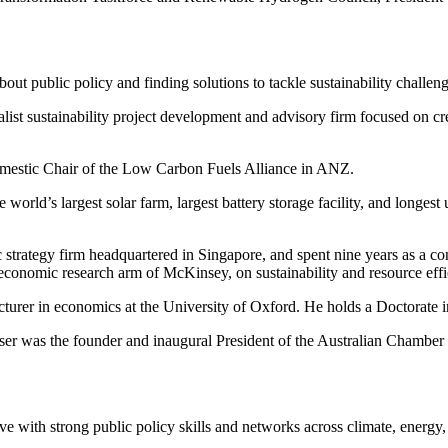
‌‌‌ ‍‌​‍‌‌​ ​ ‌​‌​​‍‌‌​ ​ ‌​‌​​‍‌‌​ ​‍​ ​‍‌‍‌‌​ ‍​​ ​‌​ ​ ​ ​ ​ ‌ ​ ‌‌‌‍​‍​ ​‍‌‍‌​‌‍​‌‌‍‌‍​‍‌‌​ ​‍​ ​‍​‍‌‌​ ‌‌‌​‌​​‍ ‍‌‍​ ‌‍‍​‌‍‍‌‌‍ ​‌‍‌​‌ ​‍‌‍‌‌‌‍ ‍​‍‌‌​ ‌‌‌​​‍‌‌ ‌‍‍ ‌‍‌‌‌ ‍‌​‍‌‌​ ​ ‌​‌​​‍‌‌​ ​ ‌​‌​​‍‌‌​ ​‍​ ​‍​ ​‍​ ‌‌​ ‍‌‌‍​ ​ ​​​ ‌‌‌‍​‍​ ​‍‌‍​‌​ ‌ ​ ​ ​ ​‍​‍‌‌​ ​‍​ ​‍​‍‌‌​ ‌‌‌​‌​​‍ ‍‌ ‌​‌‍‌‌‌ ‍​‌ ‌​​ ‌‍​‍‌‍​‌‌ ​ ‌‍‌‌‌‌‌‌‌ ​‍‌‍ ​​ ‌‌‍‍​‌ ‌​‌ ‌​‌ ​​​‍‌‌​ ​ ‌​​‌​‍‌‌​ ​‍‌​‌‍​‍‌‌​ ​‍‌​‌‍‌‍ ​‌‍ ‌‍​ ‌‍​‌‌‍ ​‌‍‍​‌‍ ‌ ​ ‌ ‌​​‍‌‌​ ​ ‌​​‌​ ​ ​ ​ ​ ​ ​ ​ ​‍‌‍‌‍‍‌‌‍‌​​ ‌​ ‌​‌‍​‌​ ‌‍​ ‍​‌‍‌‍​ ​ ​ ‍​​ ‌​​‍ ‌‌‍​‍‌‍​ ​ ‍​​ ‌‍​‍ ‌​ ‌​​ ‍‌​ ​​​ ​ ​‍ ‌‌‍​‌‌‍​‌​ ‍‌‌‍‌‍​‍ ‌‌‍‌‌​ ​ ​ ‍‌​ ‌​​ ‌‌‌‍‌‌​ ‌‌‌‍​‍‌‍‌​‌‍‌​​ ‌​‌‍‌‌​‍‌‍‌ ‌​‌ ‍‌‌ ​​‌‍‌‌​ ‌‌‍ ‍‌‍‌‌‌ ‌ ‌ ​ ​‍‌‍‌ ​​‌‍​‌‌ ‌​‌‍‍​​ ‌‌‍​ ‌‍ ‌‍ ‍‌ ‌​‌‍‌‌‌‍ ‍‌ ‌​​‍‌‌​ ‌‌‌​​‍‌‌ ‌‍‍ ‌‍‌‌‌ ‍‌​‍‌‌​ ​ ‌​‌​​‍‌‌​ ​ ‌​‌​​‍‌‌​ ​‍​ ​‍‌‍‌‌​ ‍​​ ​‌​ ​ ​ ​ ​ ‌ ​ ‌‌‌‍​‍​ ​‍‌‍‌​‌‍​‌‌‍‌‍​‍‌‌​ ​‍​ ​‍​‍‌‌​ ‌‌‌​‌​​‍ ‍‌‍​ ‌‍‍​‌‍‍‌‌‍ ​‌‍‌​‌ ​‍‌‍‌‌‌‍ ‍​‍‌‌​ ‌‌‌​​‍‌‌ ‌‍‍ ‌‍‌‌‌ ‍‌​‍‌‌​ ​ ‌​‌​​‍‌‌​ ​ ‌​‌​​‍‌‌​ ​‍​ ​‍​ ​‍​ ‌‌​ ‍‌‌‍​ ​ ​​​ ‌‌‌‍​‍​ ​‍‌‍​‌​ ‌ ​ ​ ​ ​‍​‍‌‌​ ​‍​ ​‍​‍‌‌​ ‌‌‌​‌​​‍ ‍‌ ‌​‌‍‌‌‌ ‍​‌ ‌​​‍‌‍‌ ​​‌‍‌‌‌ ​‍‌ ​ ‌ ​​‌‍‌‌‌‍​ ‌ ‌​‌‍‍‌‌ ‌‍‌‍‌‌​ 
ist sustainability project development and advisory firm focused on crea
​ ‌‍​‍‌‍​‌‌ ​ ‌‍‌‌‌‌‌‌‌ ​‍‌‍ ​​ ‌‌‍‍​‌ ‌​‌ ‌​‌ ​​​‍‌‌​ ​ ‌​​‌​‍‌‌​ ​‍‌​‌‍​‍‌‌​ ​‍‌​‌‍‌‍ ​‌‍ ‌‍​ ‌‍​‌‌‍ ​‌‍‍​‌‍ ‌ ​ ‌ ‌​​‍‌‌​ ​ ‌​​‌​ ​ ​ ​ ​ ​ ​ ​ ​‍‌‍‌‍‍‌‌‍‌​​ ‌​ ‌​‌‍​‌​ ‌‍​ ‍​‌‍‌‍​ ​ ​ ‍​​ ‌​​‍ ‌‌‍​‍‌‍​ ​ ‍​​ ‌‍​‍ ‌​ ‌​​ ‍‌​ ​​​ ​ ​‍ ‌‌‍​‌‌‍​‌​ ‍‌‌‍‌‍​‍ ‌‌‍‌‌​ ​ ​ ‍‌​ ‌​​ ‌‌‌‍‌‌​ ‌‌‌‍​‍‌‍‌​‌‍‌​​ ‌​‌‍‌‌​‍‌‍‌ ‌​‌ ‍‌‌ ​​‌‍‌‌​ ‌‌‍ ‍‌‍‌‌‌ ‌ ‌ ​ ​‍‌‍‌ ​​‌‍​‌‌ ‌​‌‍‍​​ ‌‌‍​ ‌‍ ‌‍ ‍‌ ‌​‌‍‌‌‌‍ ‍‌ ‌​​‍‌‌​ ‌‌‌​​‍‌‌ ‌‍‍ ‌‍‌‌‌ ‍‌​‍‌‌​ ​ ‌​‌​​‍‌‌​ ​ ‌​‌​​‍‌‌​ ​‍​ ​‍​ ​‍​ ​‍​ ‌ ​ ‌ ‌‍‌‌​ ‌ ‌‍​‍​ ​ ​ ‌​‌‍‌​​ ​‍​ ‍‌​‍‌‌​ ​‍​ ​‍​‍‌‌​ ‌‌‌​‌​​‍ ‍‌‍​ ‌‍‍​‌‍‍‌‌‍ ​‌‍‌​‌ ​‍‌‍‌‌‌‍ ‍​‍‌‌​ ‌‌‌​​‍‌‌ ‌‍‍ ‌‍‌‌‌ ‍‌​‍‌‌​ ​ ‌​‌​​‍‌‌​ ​ ‌​‌​​‍‌‌​ ​‍​ ​‍​ ‌‍​ ​ ​ ‌ ‌‍​‌‌‍​‌‌‍​ ​ ‌​‌‍‌‍​ ‌ ​ ​‍​ ‌ ​ ​‍​‍‌‌​ ​‍​ ​‍​‍‌‌​ ‌‌‌​‌​​‍ ‍‌ ‌​‌‍‌‌‌ ‍​‌ ‌​​‍‌‍‌ ​​‌‍‌‌‌ ​‍‌ ​ ‌ ​​‌‍‌‌‌‍​ ‌ ‌​‌‍‍‌‌ ‌‍‌‍‌‌​ ‌‌ ​​‌ ‌‌‌‍​‍‌‍ ​‌‍‍‌‌ ​ ‌‍‍​‌‍‌‌‌‍‌​​‍​‍‌ ‌
orld’s largest solar farm, largest battery storage facility, and longes
 strategy firm headquartered in Singapore, and spent nine years as a
​‍‌‌​ ‌‌‌​‌​​‍ ‍‌‍​ ‌‍‍​‌‍‍‌‌‍ ​‌‍‌​‌ ​‍‌‍‌‌‌‍ ‍​‍‌‌​ ‌‌‌​​‍‌‌ ‌‍‍ ‌‍‌‌‌ ‍‌​‍‌‌​ ​ ‌​‌​​‍‌‌​ ​ ‌​‌​​‍‌‌​ ​‍​ ​‍​ ‍​​ ​‍​ ‌​​ ​​​ ‌​​ ​​‌‍‌‍‌‍‌‍‌‍‌‍​ ‍​​ ‍‌‌‍‌‍​‍‌‌​ ​‍​ ​‍​‍‌‌​ ‌‌‌​‌​​‍ ‍‌ ‌​‌‍‌‌‌ ‍​‌ ‌​​ ‌‍​‍‌‍​‌‌ ​ ‌‍‌‌‌‌‌‌‌ ​‍‌‍ ​​ ‌‌‍‍​‌ ‌​‌ ‌​‌ ​​​‍‌‌​ ​ ‌​​‌​‍‌‌​ ​‍‌​‌‍​‍‌‌​ ​‍‌​‌‍‌‍ ​‌‍ ‌‍​ ‌‍​‌‌‍ ​‌‍‍​‌‍ ‌ ​ ‌ ‌​​‍‌‌​ ​ ‌​​‌​ ​ ​ ​ ​ ​ ​ ​ ​‍‌‍‌‍‍‌‌‍‌​​ ‌​ ‌​‌‍​‌​ ‌‍​ ‍​‌‍‌‍​ ​ ​ ‍​​ ‌​​‍ ‌‌‍​‍‌‍​ ​ ‍​​ ‌‍​‍ ‌​ ‌​​ ‍‌​ ​​​ ​ ​‍ ‌‌‍​‌‌‍​‌​ ‍‌‌‍‌‍​‍ ‌‌‍‌‌​ ​ ​ ‍‌​ ‌​​ ‌‌‌‍‌‌​ ‌‌‌‍​‍‌‍‌​‌‍‌​​ ‌​‌‍‌‌​‍‌‍‌ ‌​‌ ‍‌‌ ​​‌‍‌‌​ ‌‌‍ ‍‌‍‌‌‌ ‌ ‌ ​ ​‍‌‍‌ ​​‌‍​‌‌ ‌​‌‍‍​​ ‌‌‍​ ‌‍ ‌‍ ‍‌ ‌​‌‍‌‌‌‍ ‍‌ ‌​​‍‌‌​ ‌‌‌​​‍‌‌ ‌‍‍ ‌‍‌‌‌ ‍‌​‍‌‌​ ​ ‌​‌​​‍‌‌​ ​ ‌​‌​​‍‌‌​ ​‍​ ​‍​ ‍​‌‍‌‌‌‍‌‌​ ‌‍‌‍‌​​ ​ ​ ‍‌​ ‍‌‌‍‌‌‌‍​‍​ ‌‌‌‍‌‍​‍‌‌​ ​‍​ ​‍​‍‌‌​ ‌‌‌​‌​​‍ ‍‌‍​ ‌‍‍​‌‍‍‌‌‍ ​‌‍‌​‌ ​‍‌‍‌‌‌‍ ‍​‍‌‌​ ‌‌‌​​‍‌‌ ‌‍‍ ‌‍‌‌‌ ‍‌​‍‌‌​ ​ ‌​‌​​‍‌‌​ ​ ‌​‌​​‍‌‌​ ​‍​ ​‍​ ‍​​ ​‍​ ‌​​ ​​​ ‌​​ ​
​​ ‌‌‌‍‌‌​ ‌‌‌‍​‍‌‍‌​‌‍‌​​ ‌​‌‍‌‌​ ‍ ‌ ‌​‌ ‍‌‌ ​​‌‍‌‌​ ‌‌‍ ‍‌‍‌‌‌ ‌ ‌ ​ ​ ‍ ‌ ​​‌‍​‌‌ ‌​‌‍‍​​ ‌‌‍​ ‌‍ ‌‍ ‍‌ ‌​‌‍‌‌‌‍ ‍‌ ‌​​‍‌‌​ ‌‌‌​​‍‌‌ ‌‍‍ ‌‍‌‌‌ ‍‌​‍‌‌​ ​ ‌​‌​​‍‌‌​ ​ ‌​‌​​‍‌‌​ ​‍​ ​‍​ ​‌‌‍​ ​ ‌‍​ ‌​​ ‌‍​ ‍​​ ‌ ​ ‌‌​ ​​​ ​‌‌‍‌​​ ‍‌​‍‌‌​ ​‍​ ​‍​‍‌‌​ ‌‌‌​‌​​‍ ‍‌‍​ ‌‍‍​‌‍‍‌‌‍ ​‌‍‌​‌ ​‍‌‍‌‌‌‍ ‍​‍‌‌​ ‌‌‌​​‍‌‌ ‌‍‍ ‌‍‌‌‌ ‍‌​‍‌‌​ ​ ‌​‌​​‍‌‌​ ​ ‌​‌​​‍‌‌​ ​‍​ ​‍​ ​ ​ ​ ‌‍‌​‌‍​ ‌‍​‌​ ‌‍​ ​​​ ‌‍‌‍​ ​ ​ ​ ‌‌​ ‍​​‍‌‌​ ​‍​ ​‍​‍‌‌​ ‌‌‌​‌​​‍ ‍‌ ‌​‌‍‌‌‌ ‍​‌ ‌​​ ‌‍​‍‌‍​‌‌ ​ ‌‍‌‌‌‌‌‌‌ ​‍‌‍ ​​ ‌‌‍‍​‌ ‌​‌ ‌​‌ ​​​‍‌‌​ ​ ‌​​‌​‍‌‌​ ​‍‌​‌‍​‍‌‌​ ​‍‌​‌‍‌‍ ​‌‍ ‌‍​ ‌‍​‌‌‍ ​‌‍‍​‌‍ ‌ ​ ‌ ‌​​‍‌‌​ ​ ‌​​‌​ ​ ​ ​ ​ ​ ​ ​ ​‍‌‍‌‍‍‌‌‍‌​​ ‌​ ‌​‌‍​‌​ ‌‍​ ‍​‌‍‌‍​ ​ ​ ‍​​ ‌​​‍ ‌‌‍​‍‌‍​ ​ 
Fraser was the founder and inaugural President of the Australian Cha
‌‌‍‌‌​ ​ ​ ‍‌​ ‌​​ ‌‌‌‍‌‌​ ‌‌‌‍​‍‌‍‌​‌‍‌​​ ‌​‌‍‌‌​ ‍ ‌ ‌​‌ ‍‌‌ ​​‌‍‌‌​ ‌‌‍ ‍‌‍‌‌‌ ‌ ‌ ​ ​ ‍ ‌ ​​‌‍​‌‌ ‌​‌‍‍​​ ‌‌‍​ ‌‍ ‌‍ ‍‌ ‌​‌‍‌‌‌‍ ‍‌ ‌​​‍‌‌​ ‌‌‌​​‍‌‌ ‌‍‍ ‌‍‌‌‌ ‍‌​‍‌‌​ ​ ‌​‌​​‍‌‌​ ​ ‌​‌​​‍‌‌​ ​‍​ ​‍​ ‌ ​ ​​‌‍‌‌‌‍​‌​ ‍​‌‍​‍‌‍‌​​ ​​​ ‍​​ ​‌​ ​‍​ ‍‌​‍‌‌​ ​‍​ ​‍​‍‌‌​ ‌‌‌​‌​​‍ ‍‌‍​ ‌‍‍​‌‍‍‌‌‍ ​‌‍‌​‌ ​‍‌‍‌‌‌‍ ‍​‍‌‌​ ‌‌‌​​‍‌‌ ‌‍‍ ‌‍‌‌‌ ‍‌​‍‌‌​ ​ ‌​‌​​‍‌‌​ ​ ‌​‌​​‍‌‌​ ​‍​ ​‍‌‍‌‌​ ‌ ​ ‌‌‌‍​‍‌‍‌‌‌‍‌‌​ ​ ‌‍​‌‌‍‌‌‌‍​‌‌‍‌​‌‍‌‍​‍‌‌​ ​‍​ ​‍​‍‌‌​ ‌‌‌​‌​​‍ ‍‌ ‌​‌‍‌‌‌ ‍​‌ ‌​​ ‌‍​‍‌‍​‌‌ ​ ‌‍‌‌‌‌‌‌‌ ​‍‌‍ ​​ ‌‌‍‍​‌ ‌​‌ ‌​‌ ​​​‍‌‌​ ​ ‌​​‌​‍‌‌​ ​‍‌​‌‍​‍‌‌​ ​‍‌​‌‍‌‍ ​‌‍ ‌‍​ ‌‍​‌‌‍ ​‌‍‍​‌‍ ‌ ​ ‌ ‌​​‍‌‌​ ​ ‌​​‌​ ​ ​ ​ ​ ​ ​ ​ ​‍‌‍‌‍‍‌‌‍‌​​ ‌​ ‌​‌‍​‌​ ‌‍​ ‍​‌‍‌‍​ ​ ​ ‍​​ ‌​​‍ ‌‌‍​‍‌‍​ ​ ‍​​ ‌‍​‍ ‌​ ‌​​ ‍‌​ ​​​ ​ ​‍ ‌‌‍​‌‌‍​‌​ ‍‌‌‍‌‍​‍ ‌‌‍‌‌​ ​ ​ ‍‌​ ‌​​ ‌‌‌‍‌‌​ ‌‌‌‍​‍‌‍‌​‌‍‌​​ ‌​‌‍‌‌​‍‌‍‌ ‌​‌ ‍‌‌ ​​‌‍‌‌​ ‌‌‍ ‍‌‍‌‌‌ ‌ ‌ ​ ​‍‌‍‌ ​​‌‍​‌‌ ‌​‌‍‍​​ ‌‌‍