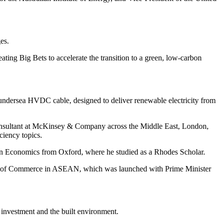
‌‌ ​​‌ ‌‌‌‍​‍‌‍ ​‌‍‍‌‌ ​ ‌‍‍​‌‍‌‌‌‍‌​​‍​‍‌ ‌
ting Big Bets to accelerate the transition to a green, low-carbon
t undersea HVDC cable, designed to deliver renewable electricity from
 consultant at McKinsey & Company across the Middle East, London,
​‌‍‌‍‌‍‌‍‌‍‌‍​ ‍​​ ‍‌‌‍‌‍​‍‌‌​ ​‍​ ​‍​‍‌‌​ ‌‌‌​‌​​‍ ‍‌ ‌​‌‍‌‌‌ ‍​‌ ‌​​‍‌‍‌ ​​‌‍‌‌‌ ​‍‌ ​ ‌ ​​‌‍‌‌‌‍​ ‌ ‌​‌‍‍‌‌ ‌‍‌‍‌‌​ ‌‌ ​​‌ ‌‌‌‍​‍‌‍ ​‌‍‍‌‌ ​ ‌‍‍​‌‍‌‌‌‍‌​​‍​‍‌ ‌
‍​​ ‌‍​‍ ‌​ ‌​​ ‍‌​ ​​​ ​ ​‍ ‌‌‍​‌‌‍​‌​ ‍‌‌‍‌‍​‍ ‌‌‍‌‌​ ​ ​ ‍‌​ ‌​​ ‌‌‌‍‌‌​ ‌‌‌‍​‍‌‍‌​‌‍‌​​ ‌​‌‍‌‌​‍‌‍‌ ‌​‌ ‍‌‌ ​​‌‍‌‌​ ‌‌‍ ‍‌‍‌‌‌ ‌ ‌ ​ ​‍‌‍‌ ​​‌‍​‌‌ ‌​‌‍‍​​ ‌‌‍​ ‌‍ ‌‍ ‍‌ ‌​‌‍‌‌‌‍ ‍‌ ‌​​‍‌‌​ ‌‌‌​​‍‌‌ ‌‍‍ ‌‍‌‌‌ ‍‌​‍‌‌​ ​ ‌​‌​​‍‌‌​ ​ ‌​‌​​‍‌‌​ ​‍​ ​‍​ ​‌‌‍​ ​ ‌‍​ ‌​​ ‌‍​ ‍​​ ‌ ​ ‌‌​ ​​​ ​‌‌‍‌​​ ‍‌​‍‌‌​ ​‍​ ​‍​‍‌‌​ ‌‌‌​‌​​‍ ‍‌‍​ ‌‍‍​‌‍‍‌‌‍ ​‌‍‌​‌ ​‍‌‍‌‌‌‍ ‍​‍‌‌​ ‌‌‌​​‍‌‌ ‌‍‍ ‌‍‌‌‌ ‍‌​‍‌‌​ ​ ‌​‌​​‍‌‌​ ​ ‌​‌​​‍‌‌​ ​‍​ ​‍​ ​ ​ ​ ‌‍‌​‌‍​ ‌‍​‌​ ‌‍​ ​​​ ‌‍‌‍​ ​ ​ ​ ‌‌​ ‍​​‍‌‌​ ​‍​ ​‍​‍‌‌​ ‌‌‌​‌​​‍ ‍‌ ‌​‌‍‌‌‌ ‍​‌ ‌​​‍‌‍‌ ​​‌‍‌‌‌ ​‍‌ ​ ‌ ​​‌‍‌‌‌‍​ ‌ ‌​‌‍‍‌‌ ‌‍‌‍‌‌​ ‌‌ ​​‌ ‌‌‌‍​‍‌‍ ​‌‍‍‌‌ ​ ‌‍‍​‌‍‌‌‌‍‌​​‍​‍‌ ‌
mber of Commerce in ASEAN, which was launched with Prime Minister
​ ‌‍ ‌‍ ‍‌ ‌​‌‍‌‌‌‍ ‍‌ ‌​​‍‌‌​ ‌‌‌​​‍‌‌ ‌‍‍ ‌‍‌‌‌ ‍‌​‍‌‌​ ​ ‌​‌​​‍‌‌​ ​ ‌​‌​​‍‌‌​ ​‍​ ​‍​ ‌ ​ ​​‌‍‌‌‌‍​‌​ ‍​‌‍​‍‌‍‌​​ ​​​ ‍​​ ​‌​ ​‍​ ‍‌​‍‌‌​ ​‍​ ​‍​‍‌‌​ ‌‌‌​‌​​‍ ‍‌‍​ ‌‍‍​‌‍‍‌‌‍ ​‌‍‌​‌ ​‍‌‍‌‌‌‍ ‍​‍‌‌​ ‌‌‌​​‍‌‌ ‌‍‍ ‌‍‌‌‌ ‍‌​‍‌‌​ ​ ‌​‌​​‍‌‌​ ​ ‌​‌​​‍‌‌​ ​‍​ ​‍‌‍‌‌​ ‌ ​ ‌‌‌‍​‍‌‍‌‌‌‍‌‌​ ​ ‌‍​‌‌‍‌‌‌‍​‌‌‍‌​‌‍‌‍​‍‌‌​ ​‍​ ​‍​‍‌‌​ ‌‌‌​‌​​‍ ‍‌ ‌​‌‍‌‌‌ ‍​‌ ‌​​‍‌‍‌ ​​‌‍‌‌‌ ​‍‌ ​ ‌ ​​‌‍‌‌‌‍​ ‌ ‌​‌‍‍‌‌ ‌‍‌‍‌‌​ ‌‌ ​​‌ ‌‌‌‍​‍‌‍ ​‌‍‍‌‌ ​ ‌‍‍​‌‍‌‌‌‍‌​​‍​‍‌ ‌