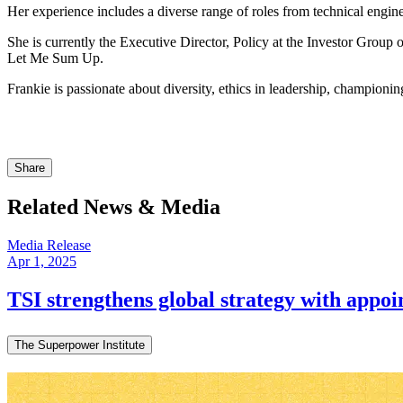
Her experience includes a diverse range of roles from technical engineering consulting and international development work, to government and industry roles focused on energy and climate change policy.​​​​‌ ‍ ​‍​‍‌‍ ‌ ​‍‌‍‍‌‌‍‌ ‌‍‍‌‌‍ ‍​‍​‍​ ‍‍​‍​‍‌ ​ ‌‍​‌‌‍ ‍‌‍‍‌‌ ‌​‌ ‍‌​‍ ‍‌‍‍‌‌‍ ​‍​‍​‍ ​​‍​‍‌‍‍​‌ ​‍‌‍‌‌‌‍‌‍​‍​‍​ ‍‍​‍​‍‌‍‍​‌ ‌​‌ ‌​‌ ​​​ ‍‍​‍ ​‍ ‌‍ ​‌‍ ‌‍​ ‌‍​‌‌‍ ​‌‍‍​‌‍ ‌ ​ ‌ ‌​​ ‍‍​ ​ ​ ​ ​ ​ ​ ​ ​‍ ‌‍‍‌‌‍ ‍‌ ‌​‌‍‌‌‌‍ ‍‌ ‌​​‍ ‌‍‌‌‌‍‌​‌‍‍‌‌ ‌​​‍ ‌‍ ‌‌‍ ‌‍‌​‌‍‌‌​ ‌‌ ​​‌ ​‍‌‍‌‌‌ ​ ‌‍‌‌‌‍ ‍‌ ‌​‌‍​‌‌ ‌​‌‍‍‌‌‍ ‌‍ ‍​ ‍ ‌‍‍‌‌‍‌​​ ‌​ ‌​‌‍​‌​ ‌‍​ ‍​‌‍‌‍​ ​ ​ ‍​​ ‌​​‍ ‌‌‍​‍‌‍​ ​ ‍​​ ‌‍​‍ ‌​ ‌​​ ‍‌​ ​​​ ​ ​‍ ‌‌‍​‌‌‍​‌​ ‍‌‌‍‌‍​‍ ‌‌‍‌‌​ ​ ​ ‍‌​ ‌​​ ‌‌‌‍‌‌​ ‌
She is currently the Executive Director, Policy at the Investor Grou
Let Me Sum Up.​​​​‌ ‍ ​‍​‍‌‍ ‌ ​‍‌‍‍‌‌‍‌ ‌‍‍‌‌‍ ‍​‍​‍​ ‍‍​‍​‍‌ ​ ‌‍​‌‌‍ ‍‌‍‍‌‌ ‌​‌ ‍‌​‍ ‍‌‍‍‌‌‍ ​‍​‍​‍ ​​‍​‍‌‍‍​‌ ​‍‌‍‌‌‌‍‌‍​‍​‍​ ‍‍​‍​‍‌‍‍​‌ ‌​‌ ‌​‌ ​​​ ‍‍​‍ ​‍ ‌‍ ​‌‍ ‌‍​ ‌‍​‌‌‍ ​‌‍‍​‌‍ ‌ ​ ‌ ‌​​ ‍‍​ ​ ​ ​ ​ ​ ​ ​ ​‍ ‌‍‍‌‌‍ ‍‌ ‌​‌‍‌‌‌‍ ‍‌ ‌​​‍ ‌‍‌‌‌‍‌​‌‍‍‌‌ ‌​​‍ ‌‍ ‌‌‍ ‌‍‌​‌‍‌‌​ ‌‌ ​​‌ ​‍‌‍‌‌‌ ​ ‌‍‌‌‌‍ ‍‌ ‌​‌‍​‌‌ ‌​‌‍‍‌‌‍ ‌‍ ‍​ ‍ ‌‍‍‌‌‍‌​​ ‌​ ‌​‌‍​‌​ ‌‍​ ‍​‌‍‌‍​ ​ ​ ‍​​ ‌​​‍ ‌‌‍​‍‌‍​ ​ ‍​​ ‌‍​‍ ‌​ ‌​​ ‍‌​ ​​​ ​ ​‍ ‌‌‍​‌‌‍​‌​ ‍‌‌‍‌‍​‍ ‌‌‍‌‌​ ​ ​ ‍‌​ ‌​​ ‌‌‌‍‌‌​ ‌‌‌‍​‍‌‍‌​‌‍‌​​ ‌​‌‍‌‌​ ‍ ‌ ‌​‌ ‍‌‌ ​​‌‍‌‌​ ‌‌‍ ‍‌‍‌‌‌ ‌ ‌ ​ ​ ‍ ‌ ​​‌‍​‌‌ ‌​‌‍‍​​ ‌‌‍​ ‌‍ ‌‍ ‍‌ ‌​‌‍‌‌‌‍ ‍‌ ‌​​‍‌‌​ ‌‌‌​​‍‌‌ ‌‍‍ ‌‍‌‌‌ ‍‌​‍‌‌​ ​ ‌​‌​​‍‌‌​ ​ ‌​‌​​‍‌‌​ ​‍​ ​‍‌‍‌​‌‍​‍‌‍​‌​ ‌​‌‍‌‍‌‍​ ‌‍​ ​ ​ ​ ‌‍​ ​ ​ ‌‌​ ​​​‍‌‌​ ​‍​ ​‍​‍‌‌​ ‌‌‌​‌​​‍ ‍‌‍​ ‌‍‍​‌‍‍‌‌‍ ​‌‍‌​‌ ​‍‌‍‌‌‌‍ ‍​‍‌‌​ ‌‌‌​​‍‌‌ ‌‍‍ ‌‍‌‌‌ ‍‌​‍‌‌​ ​ ‌​‌​​‍‌‌​ ​ ‌​‌​​‍‌‌​ ​‍​ ​‍​ ​ ​ ‌​​ ‍​​ ​ ​ ‌ ​ ‌‌​ ‍​‌‍​‌‌‍​ ​ ​​​ ‌‍​ ‌‌​‍‌‌​ ​‍​ ​‍​‍‌‌​ ‌‌‌​‌​​‍ ‍‌ ‌​‌‍‌‌‌ ‍​‌ ‌​​ ‌‍​‍‌‍​‌‌ ​ ‌‍‌‌‌‌‌‌‌ ​‍‌‍ ​​ ‌‌‍‍​‌ ‌​‌ ‌​‌ ​​​‍‌‌​ ​ ‌​​‌​‍‌‌​ ​‍‌​‌‍​‍‌‌​ ​‍‌​‌‍‌‍ ​‌‍ ‌‍​ ‌‍​‌‌‍ ​‌‍‍​‌‍ ‌ ​ ‌ ‌​​‍‌‌​ ​ ‌​​‌​ ​ ​ ​ ​ ​ ​ ​ ​‍‌‍‌‍‍‌‌‍‌​​ ‌​ ‌​‌‍​‌​ ‌‍​ ‍​‌‍‌‍​ ​ ​ ‍​​ ‌​​‍ ‌‌‍​‍‌‍​ ​ ‍​​ ‌‍​‍ ‌​ ‌​​ ‍‌​ ​​​ ​ ​‍ ‌‌‍​‌‌‍​‌​ ‍‌‌‍‌‍​‍ ‌‌‍‌‌​ ​ ​ ‍‌​ ‌​​ ‌‌‌‍‌‌​ ‌‌‌‍​‍‌‍‌​‌‍‌​​ ‌​‌‍‌‌​‍‌‍‌ ‌​‌ ‍‌‌ ​​‌‍‌‌​ ‌‌‍ ‍‌‍‌‌‌ ‌ ‌ ​ ​‍‌‍‌ ​​‌‍​‌‌ ‌​‌‍‍​​ ‌‌‍​ ‌‍ ‌‍ ‍‌ ‌​‌‍‌‌‌‍ ‍‌ ‌​​‍‌‌​ ‌‌‌​​‍‌‌ ‌‍‍ ‌‍‌‌‌ ‍‌​‍‌‌​ ​ ‌​‌​​‍‌‌​ ​ ‌​‌​​‍‌‌​ ​‍​ ​‍‌‍‌​‌‍​‍‌‍​‌​ ‌​‌‍‌‍‌‍​ ‌‍​ ​ ​ ​ ‌‍​ ​ ​ ‌‌​ ​​​‍‌‌​ ​‍​ ​‍​‍‌‌​ ‌‌‌​‌​​‍ ‍‌‍​ ‌‍‍​‌‍‍‌‌‍ ​‌‍‌​‌ ​‍‌‍‌‌‌‍ ‍​‍‌‌​ ‌‌‌​​‍‌‌ ‌‍‍ ‌‍‌‌‌ ‍‌​‍‌‌​ ​ ‌​‌​​‍‌‌​ ​ ‌​‌​​‍‌‌​ ​‍​ ​‍​ ​ ​ ‌​​ ‍​​ ​ ​ ‌ ​ ‌‌​ ‍​‌‍​‌‌‍​ ​ ​​​ ‌‍​ ‌‌​‍‌‌​ ​‍​ ​‍​‍‌‌​ ‌‌‌​‌​​‍ ‍‌ ‌​‌‍‌‌‌ ‍​‌ ‌​​‍‌‍‌ ​​‌‍‌‌‌ ​‍‌ ​ ‌ ​​‌‍‌‌‌‍​ ‌ ‌​‌‍‍‌‌ ‌‍‌‍‌‌​ ‌‌ ​​‌ ‌‌‌‍​‍‌‍ ​‌‍‍‌‌ ​ ‌‍‍​‌‍‌‌‌‍‌​​‍​‍‌ ‌
Frankie is passionate about diversity, ethics in leadership, championing social justice issues and advocating ambitious public policy to support the transition to a zero emissions economy.​​​​‌ ‍ ​‍​‍‌‍ ‌ ​‍‌‍‍‌‌‍‌ ‌‍‍‌‌‍ ‍​‍​‍​ ‍‍​‍​‍‌ ​ ‌‍​‌‌‍ ‍‌‍‍‌‌ ‌​‌ ‍‌​‍ ‍‌‍‍‌‌‍ ​‍​‍​‍ ​​‍​‍‌‍‍​‌ ​‍‌‍‌‌‌‍‌‍​‍​‍​ ‍‍​‍​‍‌‍‍​‌ ‌​‌ ‌​‌ ​​​ ‍‍​‍ ​‍ ‌‍ ​‌‍ ‌‍​ ‌‍​‌‌‍ ​‌‍‍​‌‍ ‌ ​ ‌ ‌​​ ‍‍​ ​ ​ ​ ​ ​ ​ ​ ​‍ ‌‍‍‌‌‍ ‍‌ ‌​‌‍‌‌‌‍ ‍‌ ‌​​‍ ‌‍‌‌‌‍‌​‌‍‍‌‌ ‌​​‍ ‌‍ ‌‌‍ ‌‍‌​‌‍‌‌​ ‌‌ ​​‌ ​‍‌‍‌‌‌ ​ ‌‍‌‌‌‍ ‍‌ ‌​‌‍​‌‌ ‌​‌‍‍‌‌‍ ‌‍ ‍​ ‍ ‌‍‍‌‌‍‌​​ ‌​ ‌​‌‍​‌​ ‌‍​ ‍​‌‍‌‍​ ​ ​ ‍​​ ‌​​‍ ‌‌‍​‍‌‍​ ​ ‍​​ ‌‍​‍ ‌​ ‌​​ ‍‌​ ​​​ ​ ​‍ ‌‌‍​‌‌‍​‌​ ‍‌‌‍‌‍​‍ ‌‌‍‌‌​ ​ ​ ‍‌​ ‌​​ ‌‌‌‍‌‌​ ‌‌‌‍​‍‌‍‌​‌‍‌​​ ‌​‌‍‌‌​ ‍ ‌ ‌​‌ ‍‌‌ ​​‌‍‌‌​ ‌‌‍ ‍‌‍‌‌‌ ‌ ‌ ​ ​ ‍ ‌ ​​‌‍​‌‌ ‌
Share
Related News & Media
Media Release
Apr 1, 2025
TSI strengthens global strategy with appointment of Joanna Kay as Program Director​​​​‌ ‍ ​‍​‍‌‍ ‌ ​‍‌‍‍‌‌‍‌ ‌‍‍‌‌‍ ‍​‍​‍​ ‍‍​‍​‍‌ ​ ‌‍​‌‌‍ ‍‌‍‍‌‌ ‌​‌ ‍‌​‍ ‍‌‍‍‌‌‍ ​‍​‍​‍ ​​‍​‍‌‍‍​‌ ​‍‌‍‌‌‌‍‌‍​‍​‍​ ‍‍​‍​‍‌‍‍​‌ ‌​‌ ‌​‌ ​​​ ‍‍​‍ ​‍ ‌‍ ​‌‍ ‌‍​ ‌‍​‌‌‍ ​‌‍‍​‌‍ ‌ ​ ‌ ‌​​ ‍‍​ ​ ​ ​ ​ ​ ​ ​ ​‍ ‌‍‍‌‌‍ ‍‌ ‌​‌‍‌‌‌‍ ‍‌ ‌​​‍ ‌‍‌‌‌‍‌​‌‍‍‌‌ ‌​​‍ ‌‍ ‌‌‍ ‌‍‌​‌‍‌‌​ ‌‌ ​​‌ ​‍‌‍‌‌‌ ​ ‌‍‌‌‌‍ ‍‌ ‌​‌‍​‌‌ ‌​‌‍‍‌‌‍ ‌‍ ‍​ ‍ ‌‍‍‌‌‍‌​​ ‌‌‍​‌​ ‌ ​ ‌​​ ‍‌​ ​‌​ ‌​‌‍​‌​ ‍‌​‍ ‌​ ‌‌‌‍‌‍​ ‍​​ ‌​​‍ ‌​ ‌​​ ‌‍​ ‌ ​ ​ ​‍ ‌‌‍​‍​ ‍‌​ ‌​‌‍​‍​‍ ‌‌‍‌‍​ ‍‌​ ​‌‌‍‌​​ ​‍‌‍‌‍‌‍‌‌​ ‌​​ ‌​​ ‌‍​ ‌ ​ ‍‌​ 
The Superpower Institute