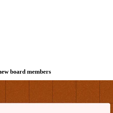
​ ​ ​ ​ ​ ​‍‌‍‌‍‍‌‌‍‌​​ ‌​ ‌​‌‍​‌​ ‌‍​ ‍​‌‍‌‍​ ​ ​ ‍​​ ‌​​‍ ‌‌‍​‍‌‍​ ​ ‍​​ ‌‍​‍ ‌​ ‌​​ ‍‌​ ​​​ ​ ​‍ ‌‌‍​‌‌‍​‌​ ‍‌‌‍‌‍​‍ ‌‌‍‌‌​ ​ ​ ‍‌​ ‌​​ ‌‌‌‍‌‌​ ‌‌‌‍​‍‌‍‌​‌‍‌​​ ‌​‌‍‌‌​‍‌‍‌ ‌​‌ ‍‌‌ ​​‌‍‌‌​ ‌‌‍ ‍‌‍‌‌‌ ‌ ‌ ​ ​‍‌‍‌ ​​‌‍​‌‌ ‌​‌‍‍​​ ‌‌ ‌​‌‍‍‌‌ ‌​‌‍ ​‌‍‌‌​‍‌‍‌ ​​‌‍‌‌‌ ​‍‌ ​ ‌ ​​‌‍‌‌‌‍​ ‌ ‌​‌‍‍‌‌ ‌‍‌‍‌‌​ ‌‌ ​​‌ ‌‌‌‍​‍‌‍ ​‌‍‍‌‌ ​ ‌‍‍​‌‍‌‌‌‍‌​​‍​‍‌ ‌