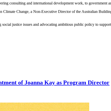
‌‌‍​‍‌‍‌​‌‍‌​​ ‌​‌‍‌‌​ ‍ ‌ ‌​‌ ‍‌‌ ​​‌‍‌‌​ ‌‌‍ ‍‌‍‌‌‌ ‌ ‌ ​ ​ ‍ ‌ ​​‌‍​‌‌ ‌​‌‍‍​​ ‌‌‍​ ‌‍ ‌‍ ‍‌ ‌​‌‍‌‌‌‍ ‍‌ ‌​​‍‌‌​ ‌‌‌​​‍‌‌ ‌‍‍ ‌‍‌‌‌ ‍‌​‍‌‌​ ​ ‌​‌​​‍‌‌​ ​ ‌​‌​​‍‌‌​ ​‍​ ​‍‌‍‌‍‌‍​‌​ ​ ‌‍​‌‌‍​‍‌‍‌‌​ ​ ​ ‌‍​ ‌‌​ ​​‌‍​ ​ ‍​​‍‌‌​ ​‍​ ​‍​‍‌‌​ ‌‌‌​‌​​‍ ‍‌‍​ ‌‍‍​‌‍‍‌‌‍ ​‌‍‌​‌ ​‍‌‍‌‌‌‍ ‍​‍‌‌​ ‌‌‌​​‍‌‌ ‌‍‍ ‌‍‌‌‌ ‍‌​‍‌‌​ ​ ‌​‌​​‍‌‌​ ​ ‌​‌​​‍‌‌​ ​‍​ ​‍​ ​​​ ​ ​ ​‍​ ​​​ ‌‍​ ‌ ​ ‌‌‌‍‌​‌‍​‌‌‍‌‍​ ‌​​ ‌​​‍‌‌​ ​‍​ ​‍​‍‌‌​ ‌‌‌​‌​​‍ ‍‌ ‌​‌‍‌‌‌ ‍​‌ ‌​​ ‌‍​‍‌‍​‌‌ ​ ‌‍‌‌‌‌‌‌‌ ​‍‌‍ ​​ ‌‌‍‍​‌ ‌​‌ ‌​‌ ​​​‍‌‌​ ​ ‌​​‌​‍‌‌​ ​‍‌​‌‍​‍‌‌​ ​‍‌​‌‍‌‍ ​‌‍ ‌‍​ ‌‍​‌‌‍ ​‌‍‍​‌‍ ‌ ​ ‌ ‌​​‍‌‌​ ​ ‌​​‌​ ​ ​ ​ ​ ​ ​ ​ ​‍‌‍‌‍‍‌‌‍‌​​ ‌​ ‌​‌‍​‌​ ‌‍​ ‍​‌‍‌‍​ ​ ​ ‍​​ ‌​​‍ ‌‌‍​‍‌‍​ ​ ‍​​ ‌‍​‍ ‌​ ‌​​ ‍‌​ ​​​
p on Climate Change, a Non-Executive Director of the Australian Buildi
​‌‍‍​​ ‌‌‍​ ‌‍ ‌‍ ‍‌ ‌​‌‍‌‌‌‍ ‍‌ ‌​​‍‌‌​ ‌‌‌​​‍‌‌ ‌‍‍ ‌‍‌‌‌ ‍‌​‍‌‌​ ​ ‌​‌​​‍‌‌​ ​ ‌​‌​​‍‌‌​ ​‍​ ​‍‌‍‌‌​ ‌​​ ​‌‌‍‌‌‌‍‌​‌‍​‍​ ‌ ‌‍‌‍‌‍‌​​ ​‌‌‍‌‍​ ‌ ​‍‌‌​ ​‍​ ​‍​‍‌‌​ ‌‌‌​‌​​‍ ‍‌‍​ ‌‍‍​‌‍‍‌‌‍ ​‌‍‌​‌ ​‍‌‍‌‌‌‍ ‍​‍‌‌​ ‌‌‌​​‍‌‌ ‌‍‍ ‌‍‌‌‌ ‍‌​‍‌‌​ ​ ‌​‌​​‍‌‌​ ​ ‌​‌​​‍‌‌​ ​‍​ ​‍‌‍‌‍​ ‍‌​ ‌‍‌‍​‍​ ‌ ‌‍‌​​ ‌‍​ ‍​‌‍‌​​ ​​‌‍‌​​ ​​​‍‌‌​ ​‍​ ​‍​‍‌‌​ ‌‌‌​‌​​‍ ‍‌ ‌​‌‍‌‌‌ ‍​‌ ‌​​ ‌‍​‍‌‍​‌‌ ​ ‌‍‌‌‌‌‌‌‌ ​‍‌‍ ​​ ‌‌‍‍​‌ ‌​‌ ‌​‌ ​​​‍‌‌​ ​ ‌​​‌​‍‌‌​ ​‍‌​‌‍​‍‌‌​ ​‍‌​‌‍‌‍ ​‌‍ ‌‍​ ‌‍​‌‌‍ ​‌‍‍​‌‍ ‌ ​ ‌ ‌​​‍‌‌​ ​ ‌​​‌​ ​ ​ ​ ​ ​ ​ ​ ​‍‌‍‌‍‍‌‌‍‌​​ ‌​ ‌​‌‍​‌​ ‌‍​ ‍​‌‍‌‍​ ​ ​ ‍​​ ‌​​‍ ‌‌‍​‍‌‍​ ​ ‍​​ ‌‍​‍ ‌​ ‌​​ ‍‌​ ​​​ ​ ​‍ ‌‌‍​‌‌‍​‌​ ‍‌‌‍‌‍​‍ ‌‌‍‌‌​ ​ ​ ‍‌​ ‌​​ ‌‌‌‍‌‌​ ‌‌‌‍​‍‌‍‌​‌‍‌​​ ‌​‌‍‌‌​‍‌‍‌ ‌​‌ ‍‌‌ ​​‌‍‌‌​ ‌‌‍ ‍‌‍‌‌‌ ‌ ‌ ​ ​‍‌‍‌ ​​‌‍​‌‌ ‌​‌‍‍​​ ‌‌
‍ ‌ ‌​‌ ‍‌‌ ​​‌‍‌‌​ ‌‌‍ ‍‌‍‌‌‌ ‌ ‌ ​ ​ ‍ ‌ ​​‌‍​‌‌ ‌​‌‍‍​​ ‌‌ ‌​‌‍‍‌‌ ‌​‌‍ ​‌‍‌‌​ ‌‍​‍‌‍​‌‌ ​ ‌‍‌‌‌‌‌‌‌ ​‍‌‍ ​​ ‌‌‍‍​‌ ‌​‌ ‌​‌ ​​​‍‌‌​ ​ ‌​​‌​‍‌‌​ ​‍‌​‌‍​‍‌‌​ ​‍‌​‌‍‌‍ ​‌‍ ‌‍​ ‌‍​‌‌‍ ​‌‍‍​‌‍ ‌ ​ ‌ ‌​​‍‌‌​ ​ ‌​​‌​ ​ ​ ​ ​ ​ ​ ​ ​‍‌‍‌‍‍‌‌‍‌​​ ‌‌‍​‌​ ‌ ​ ‌​​ ‍‌​ ​‌​ ‌​‌‍​‌​ ‍‌​‍ ‌​ ‌‌‌‍‌‍​ ‍​​ ‌​​‍ ‌​ ‌​​ ‌‍​ ‌ ​ ​ ​‍ ‌‌‍​‍​ ‍‌​ ‌​‌‍​‍​‍ ‌‌‍‌‍​ ‍‌​ ​‌‌‍‌​​ ​‍‌‍‌‍‌‍‌‌​ ‌​​ ‌​​ ‌‍​ ‌ ​ ‍‌​‍‌‍‌ ‌​‌ ‍‌‌ ​​‌‍‌‌​ ‌‌‍ ‍‌‍‌‌‌ ‌ ‌ ​ ​‍‌‍‌ ​​‌‍​‌‌ ‌​‌‍‍​​ ‌‌ ‌​‌‍‍‌‌ ‌​‌‍ ​‌‍‌‌​‍‌‍‌ ​​‌‍‌‌‌ ​‍‌ ​ ‌ ​​‌‍‌‌‌‍​ ‌ ‌​‌‍‍‌‌ ‌‍‌‍‌‌​ ‌‌ ​​‌ ‌‌‌‍​‍‌‍ ​‌‍‍‌‌ ​ ‌‍‍​‌‍‌‌‌‍‌​​‍​‍‌ ‌