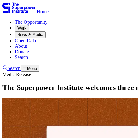
Home
The Opportunity​​​​‌ ‍ ​‍​‍‌‍ ‌ ​‍‌‍‍‌‌‍‌ ‌‍‍‌‌‍ ‍​‍​‍​ ‍‍​‍​‍‌ ​ ‌‍​‌‌‍ ‍‌‍‍‌‌ ‌​‌ ‍‌​‍ ‍‌‍‍‌‌‍ ​‍​‍​‍ ​​‍​‍‌‍‍​‌ ​‍‌‍‌‌‌‍‌‍​‍​‍​ ‍‍​‍​‍‌‍‍​‌ ‌​‌ ‌​‌ ​​​ ‍‍​‍ ​‍ ‌‍ ​‌‍ ‌‍​ ‌‍​‌‌‍ ​‌‍‍​‌‍ ‌ ​ ‌ ‌​​ ‍‍​ ​ ​ ​ ​ ​ ​ ​ ​‍ ‌‍‍‌‌‍ ‍‌ ‌​‌‍‌‌‌‍ ‍‌ ‌​​‍ ‌‍‌‌‌‍‌​‌‍‍‌‌ ‌​​‍ ‌‍ ‌‌‍ ‌‍‌​‌‍‌‌​ ‌‌ ​​‌ ​‍‌‍‌‌‌ ​ ‌‍‌‌‌‍ ‍‌ ‌​‌‍​‌‌ ‌​‌‍‍‌‌‍ ‌‍ ‍​ ‍ ‌‍‍‌‌‍‌​​ ‌​ ​‍​ ‌‍​ ‌‌​ ‌‍​ ​​‌‍‌‌​ ‍​​ ​​​‍ ‌​ ‌ ​ ‌​​ ‌‍​ ‌‌​‍ ‌​ ‌​​ ‍​​ ​ ​ ‍‌​‍ ‌​ ‍​​ ‌‍​ ​‍​ ‍‌​‍ ‌​ ‌‌​ ‌‌​ ‌ ​ ​‍‌‍‌‍​ ‍​​ ​‍​ ‍‌​ ‌‌​ ‍​​ ​​‌‍‌‌​ ‍ ‌ ‌​‌ ‍‌‌ ​​‌‍‌‌​ ‌‌ ​ ‌‍‌‌‌ ‌​‌ ‌​‌‍‍‌‌‍ ‍‌‍‌ ‌ ​ ​ ‍ ‌ ​​‌‍​‌‌ ‌​‌‍‍​​ ‌‌ ​ ‌‍‍‌‌ ‌​‌‍‌‌‌​ ‍‌‍​‌‌ ‌‍‌​‍‌‌ ‌​‌‍‌‌‌‍ ‌‌ ​ ​‍‌‌​ ‌‌‌​​‍‌‌ ‌‍‍ ‌‍‌‌‌ ‍‌​‍‌‌​ ​ ‌​‌​​‍‌‌​ ​ ‌​‌​​‍‌‌​ ​‍​ ​‍‌‍‌‌‌‍​‍‌‍‌‌‌‍​ ‌‍​‍‌‍​‌​ ​​​ ​​​ ​​​ ‌​​ ​​‌‍​ ​‍‌‌​ ​‍​ ​‍​‍‌‌​ ‌‌‌​‌​​‍ ‍‌‍ ​‌‍​‌‌‍​‍‌‍‌‌‌‍ ​​ ‌‍​‍‌‍​‌‌ ​ ‌‍‌‌‌‌‌‌‌ ​‍‌‍ ​​ ‌‌‍‍​‌ ‌​‌ ‌​‌ ​​​‍‌‌​ ​ ‌​​‌​‍‌‌​ ​‍‌​‌‍​‍‌‌​ ​‍‌​‌‍‌‍ ​‌‍ ‌‍​ ‌‍​‌‌‍ ​‌‍‍​‌‍ ‌ ​ ‌ ‌​​‍‌‌​ ​ ‌​​‌​ ​ ​ ​ ​ ​ ​ ​ ​‍‌‍‌‍‍‌‌‍‌​​ ‌​ ​‍​ ‌‍​ ‌‌​ ‌‍​ ​​‌‍‌‌​ ‍​​ ​​​‍ ‌​ ‌ ​ ‌​​ ‌‍​ ‌‌​‍ ‌​ ‌​​ ‍​​ ​ ​ ‍‌​‍ ‌​ ‍​​ ‌‍​ ​‍​ ‍‌​‍ ‌​ ‌‌​ ‌‌​ ‌ ​ ​‍‌‍‌‍​ ‍​​ ​‍​ ‍‌​ ‌‌​ ‍​​ ​​‌‍‌‌​‍‌‍‌ ‌​‌ ‍‌‌ ​​‌‍‌‌​ ‌‌ ​ ‌‍‌‌‌ ‌​‌ ‌​‌‍‍‌‌‍ ‍‌‍‌ ‌ ​ ​‍‌‍‌ ​​‌‍​‌‌ ‌​‌‍‍​​ ‌‌ ​ ‌‍‍‌‌ ‌​‌‍‌‌‌​ ‍‌‍​‌‌ ‌‍‌​‍‌‌ ‌​‌‍‌‌‌‍ ‌‌ ​ ​‍‌‌​ ‌‌‌​​‍‌‌ ‌‍‍ ‌‍‌‌‌ ‍‌​‍‌‌​ ​ ‌​‌​​‍‌‌​ ​ ‌​‌​​‍‌‌​ ​‍​ ​‍‌‍‌‌‌‍​‍‌‍‌‌‌‍​ ‌‍​‍‌‍​‌​ ​​​ ​​​ ​​​ ‌​​ ​​‌‍​ ​‍‌‌​ ​‍​ ​‍​‍‌‌​ ‌‌‌​‌​​‍ ‍‌‍ ​‌‍​‌‌‍​‍‌‍‌‌‌‍ ​​‍‌‍‌ ​​‌‍‌‌‌ ​‍‌ ​ ‌ ​​‌‍‌‌‌‍​ ‌ ‌​‌‍‍‌‌ ‌‍‌‍‌‌​ ‌‌ ​​‌ ‌‌‌‍​‍‌‍ ​‌‍‍‌‌ ​ ‌‍‍​‌‍‌‌‌‍‌​​‍​‍‌ ‌
Work​​​​‌ ‍ ​‍​‍‌‍ ‌ ​‍‌‍‍‌‌‍‌ ‌‍‍‌‌‍ ‍​‍​‍​ ‍‍​‍​‍‌ ​ ‌‍​‌‌‍ ‍‌‍‍‌‌ ‌​‌ ‍‌​‍ ‍‌‍‍‌‌‍ ​‍​‍​‍ ​​‍​‍‌‍‍​‌ ​‍‌‍‌‌‌‍‌‍​‍​‍​ ‍‍​‍​‍‌‍‍​‌ ‌​‌ ‌​‌ ​​​ ‍‍​‍ ​‍ ‌‍ ​‌‍ ‌‍​ ‌‍​‌‌‍ ​‌‍‍​‌‍ ‌ ​ ‌ ‌​​ ‍‍​ ​ ​ ​ ​ ​ ​ ​ ​‍ ‌‍‍‌‌‍ ‍‌ ‌​‌‍‌‌‌‍ ‍‌ ‌​​‍ ‌‍‌‌‌‍‌​‌‍‍‌‌ ‌​​‍ ‌‍ ‌‌‍ ‌‍‌​‌‍‌‌​ ‌‌ ​​‌ ​‍‌‍‌‌‌ ​ ‌‍‌‌‌‍ ‍‌ ‌​‌‍​‌‌ ‌​‌‍‍‌‌‍ ‌‍ ‍​ ‍ ‌‍‍‌‌‍‌​​ ‌​ ​‍​ ‌‍​ ‌‌​ ‌‍​ ​​‌‍‌‌​ ‍​​ ​​​‍ ‌​ ‌ ​ ‌​​ ‌‍​ ‌‌​‍ ‌​ ‌​​ ‍​​ ​ ​ ‍‌​‍ ‌​ ‍​​ ‌‍​ ​‍​ ‍‌​‍ ‌​ ‌‌​ ‌‌​ ‌ ​ ​‍‌‍‌‍​ ‍​​ ​‍​ ‍‌​ ‌‌​ ‍​​ ​​‌‍‌‌​ ‍ ‌ ‌​‌ ‍‌‌ ​​‌‍‌‌​ ‌‌ ​ ‌‍‌‌‌ ‌​‌ ‌​‌‍‍‌‌‍ ‍‌‍‌ ‌ ​ ​ ‍ ‌ ​​‌‍​‌‌ ‌​‌‍‍​​ ‌‌ ​ ‌‍‍‌‌ ‌​‌‍‌‌‌​ ‍‌‍​‌‌ ‌‍‌​‍‌‌ ‌​‌‍‌‌‌‍ ‌‌ ​ ​‍‌‌​ ‌‌‌​​‍‌‌ ‌‍‍ ‌‍‌‌‌ ‍‌​‍‌‌​ ​ ‌​‌​​‍‌‌​ ​ ‌​‌​​‍‌‌​ ​‍​ ​‍​ ‌‌​ ​​‌‍‌‍‌‍​‌‌‍‌​​ ‌‌​ ‌ ‌‍‌‍​ ‌ ‌‍​‌‌‍‌‌​ ​‍​ ‌ ​ ‌​‌‍‌‌​ ‍‌‌‍​ ​ ​​‌‍‌​​ ‍‌​ ​ ​ ‌‌​ ‌‌​ ​‍​ ‌ ​ ‌ ​ ‌‌‌‍‌​‌‍​‌​ ‍‌​ ​​​ ‌ ​‍‌‌​ ​‍​ ​‍​‍‌‌​ ‌‌‌​‌​​‍ ‍‌‍ ​‌‍​‌‌‍​‍‌‍‌‌‌‍ ​​ ‌‍​‍‌‍​‌‌ ​ ‌‍‌‌‌‌‌‌‌ ​‍‌‍ ​​ ‌‌‍‍​‌ ‌​‌ ‌​‌ ​​​‍‌‌​ ​ ‌​​‌​‍‌‌​ ​‍‌​‌‍​‍‌‌​ ​‍‌​‌‍‌‍ ​‌‍ ‌‍​ ‌‍​‌‌‍ ​‌‍‍​‌‍ ‌ ​ ‌ ‌​​‍‌‌​ ​ ‌​​‌​ ​ ​ ​ ​ ​ ​ ​ ​‍‌‍‌‍‍‌‌‍‌​​ ‌​ ​‍​ ‌‍​ ‌‌​ ‌‍​ ​​‌‍‌‌​ ‍​​ ​​​‍ ‌​ ‌ ​ ‌​​ ‌‍​ ‌‌​‍ ‌​ ‌​​ ‍​​ ​ ​ ‍‌​‍ ‌​ ‍​​ ‌‍​ ​‍​ ‍‌​‍ ‌​ ‌‌​ ‌‌​ ‌ ​ ​‍‌‍‌‍​ ‍​​ ​‍​ ‍‌​ ‌‌​ ‍​​ ​​‌‍‌‌​‍‌‍‌ ‌​‌ ‍‌‌ ​​‌‍‌‌​ ‌‌ ​ ‌‍‌‌‌ ‌​‌ ‌​‌‍‍‌‌‍ ‍‌‍‌ ‌ ​ ​‍‌‍‌ ​​‌‍​‌‌ ‌​‌‍‍​​ ‌‌ ​ ‌‍‍‌‌ ‌​‌‍‌‌‌​ ‍‌‍​‌‌ ‌‍‌​‍‌‌ ‌​‌‍‌‌‌‍ ‌‌ ​ ​‍‌‌​ ‌‌‌​​‍‌‌ ‌‍‍ ‌‍‌‌‌ ‍‌​‍‌‌​ ​ ‌​‌​​‍‌‌​ ​ ‌​‌​​‍‌‌​ ​‍​ ​‍​ ‌‌​ ​​‌‍‌‍‌‍​‌‌‍‌​​ ‌‌​ ‌ ‌‍‌‍​ ‌ ‌‍​‌‌‍‌‌​ ​‍​ ‌ ​ ‌​‌‍‌‌​ ‍‌‌‍​ ​ ​​‌‍‌​​ ‍‌​ ​ ​ ‌‌​ ‌‌​ ​‍​ ‌ ​ ‌ ​ ‌‌‌‍‌​‌‍​‌​ ‍‌​ ​​​ ‌ ​‍‌‌​ ​‍​ ​‍​‍‌‌​ ‌‌‌​‌​​‍ ‍‌‍ ​‌‍​‌‌‍​‍‌‍‌‌‌‍ ​​‍‌‍‌ ​​‌‍‌‌‌ ​‍‌ ​ ‌ ​​‌‍‌‌‌‍​ ‌ ‌​‌‍‍‌‌ ‌‍‌‍‌‌​ ‌‌ ​​‌ ‌‌‌‍​‍‌‍ ​‌‍‍‌‌ ​ ‌‍‍​‌‍‌‌‌‍‌​​‍​‍‌ ‌
News & Media​​​​‌ ‍ ​‍​‍‌‍ ‌ ​‍‌‍‍‌‌‍‌ ‌‍‍‌‌‍ ‍​‍​‍​ ‍‍​‍​‍‌ ​ ‌‍​‌‌‍ ‍‌‍‍‌‌ ‌​‌ ‍‌​‍ ‍‌‍‍‌‌‍ ​‍​‍​‍ ​​‍​‍‌‍‍​‌ ​‍‌‍‌‌‌‍‌‍​‍​‍​ ‍‍​‍​‍‌‍‍​‌ ‌​‌ ‌​‌ ​​​ ‍‍​‍ ​‍ ‌‍ ​‌‍ ‌‍​ ‌‍​‌‌‍ ​‌‍‍​‌‍ ‌ ​ ‌ ‌​​ ‍‍​ ​ ​ ​ ​ ​ ​ ​ ​‍ ‌‍‍‌‌‍ ‍‌ ‌​‌‍‌‌‌‍ ‍‌ ‌​​‍ ‌‍‌‌‌‍‌​‌‍‍‌‌ ‌​​‍ ‌‍ ‌‌‍ ‌‍‌​‌‍‌‌​ ‌‌ ​​‌ ​‍‌‍‌‌‌ ​ ‌‍‌‌‌‍ ‍‌ ‌​‌‍​‌‌ ‌​‌‍‍‌‌‍ ‌‍ ‍​ ‍ ‌‍‍‌‌‍‌​​ ‌​ ​‍​ ‌‍​ ‌‌​ ‌‍​ ​​‌‍‌‌​ ‍​​ ​​​‍ ‌​ ‌ ​ ‌​​ ‌‍​ ‌‌​‍ ‌​ ‌​​ ‍​​ ​ ​ ‍‌​‍ ‌​ ‍​​ ‌‍​ ​‍​ ‍‌​‍ ‌​ ‌‌​ ‌‌​ ‌ ​ ​‍‌‍‌‍​ ‍​​ ​‍​ ‍‌​ ‌‌​ ‍​​ ​​‌‍‌‌​ ‍ ‌ ‌​‌ ‍‌‌ ​​‌‍‌‌​ ‌‌ ​ ‌‍‌‌‌ ‌​‌ ‌​‌‍‍‌‌‍ ‍‌‍‌ ‌ ​ ​ ‍ ‌ ​​‌‍​‌‌ ‌​‌‍‍​​ ‌‌ ​ ‌‍‍‌‌ ‌​‌‍‌‌‌​ ‍‌‍​‌‌ ‌‍‌​‍‌‌ ‌​‌‍‌‌‌‍ ‌‌ ​ ​‍‌‌​ ‌‌‌​​‍‌‌ ‌‍‍ ‌‍‌‌‌ ‍‌​‍‌‌​ ​ ‌​‌​​‍‌‌​ ​ ‌​‌​​‍‌‌​ ​‍​ ​‍​ ​​​ ​ ​ ‌‌​ ‍‌​ ‌‍‌‍‌‌‌‍‌​‌‍‌‌​ ‍​​ ​​​ ‌ ​ ‌‌​‍‌‌​ ​‍​ ​‍​‍‌‌​ ‌‌‌​‌​​‍ ‍‌‍ ​‌‍​‌‌‍​‍‌‍‌‌‌‍ ​​ ‌‍​‍‌‍​‌‌ ​ ‌‍‌‌‌‌‌‌‌ ​‍‌‍ ​​ ‌‌‍‍​‌ ‌​‌ ‌​‌ ​​​‍‌‌​ ​ ‌​​‌​‍‌‌​ ​‍‌​‌‍​‍‌‌​ ​‍‌​‌‍‌‍ ​‌‍ ‌‍​ ‌‍​‌‌‍ ​‌‍‍​‌‍ ‌ ​ ‌ ‌​​‍‌‌​ ​ ‌​​‌​ ​ ​ ​ ​ ​ ​ ​ ​‍‌‍‌‍‍‌‌‍‌​​ ‌​ ​‍​ ‌‍​ ‌‌​ ‌‍​ ​​‌‍‌‌​ ‍​​ ​​​‍ ‌​ ‌ ​ ‌​​ ‌‍​ ‌‌​‍ ‌​ ‌​​ ‍​​ ​ ​ ‍‌​‍ ‌​ ‍​​ ‌‍​ ​‍​ ‍‌​‍ ‌​ ‌‌​ ‌‌​ ‌ ​ ​‍‌‍‌‍​ ‍​​ ​‍​ ‍‌​ ‌‌​ ‍​​ ​​‌‍‌‌​‍‌‍‌ ‌​‌ ‍‌‌ ​​‌‍‌‌​ ‌‌ ​ ‌‍‌‌‌ ‌​‌ ‌​‌‍‍‌‌‍ ‍‌‍‌ ‌ ​ ​‍‌‍‌ ​​‌‍​‌‌ ‌​‌‍‍​​ ‌‌ ​ ‌‍‍‌‌ ‌​‌‍‌‌‌​ ‍‌‍​‌‌ ‌‍‌​‍‌‌ ‌​‌‍‌‌‌‍ ‌‌ ​ ​‍‌‌​ ‌‌‌​​‍‌‌ ‌‍‍ ‌‍‌‌‌ ‍‌​‍‌‌​ ​ ‌​‌​​‍‌‌​ ​ ‌​‌​​‍‌‌​ ​‍​ ​‍​ ​​​ ​ ​ ‌‌​ ‍‌​ ‌‍‌‍‌‌‌‍‌​‌‍‌‌​ ‍​​ ​​​ ‌ ​ ‌‌​‍‌‌​ ​‍​ ​‍​‍‌‌​ ‌‌‌​‌​​‍ ‍‌‍ ​‌‍​‌‌‍​‍‌‍‌‌‌‍ ​​‍‌‍‌ ​​‌‍‌‌‌ ​‍‌ ​ ‌ ​​‌‍‌‌‌‍​ ‌ ‌​‌‍‍‌‌ ‌‍‌‍‌‌​ ‌‌ ​​‌ ‌‌‌‍​‍‌‍ ​‌‍‍‌‌ ​ ‌‍‍​‌‍‌‌‌‍‌​​‍​‍‌ ‌
Open Data​​​​‌ ‍ ​‍​‍‌‍ ‌ ​‍‌‍‍‌‌‍‌ ‌‍‍‌‌‍ ‍​‍​‍​ ‍‍​‍​‍‌ ​ ‌‍​‌‌‍ ‍‌‍‍‌‌ ‌​‌ ‍‌​‍ ‍‌‍‍‌‌‍ ​‍​‍​‍ ​​‍​‍‌‍‍​‌ ​‍‌‍‌‌‌‍‌‍​‍​‍​ ‍‍​‍​‍‌‍‍​‌ ‌​‌ ‌​‌ ​​​ ‍‍​‍ ​‍ ‌‍ ​‌‍ ‌‍​ ‌‍​‌‌‍ ​‌‍‍​‌‍ ‌ ​ ‌ ‌​​ ‍‍​ ​ ​ ​ ​ ​ ​ ​ ​‍ ‌‍‍‌‌‍ ‍‌ ‌​‌‍‌‌‌‍ ‍‌ ‌​​‍ ‌‍‌‌‌‍‌​‌‍‍‌‌ ‌​​‍ ‌‍ ‌‌‍ ‌‍‌​‌‍‌‌​ ‌‌ ​​‌ ​‍‌‍‌‌‌ ​ ‌‍‌‌‌‍ ‍‌ ‌​‌‍​‌‌ ‌​‌‍‍‌‌‍ ‌‍ ‍​ ‍ ‌‍‍‌‌‍‌​​ ‌​ ​‍​ ‌‍​ ‌‌​ ‌‍​ ​​‌‍‌‌​ ‍​​ ​​​‍ ‌​ ‌ ​ ‌​​ ‌‍​ ‌‌​‍ ‌​ ‌​​ ‍​​ ​ ​ ‍‌​‍ ‌​ ‍​​ ‌‍​ ​‍​ ‍‌​‍ ‌​ ‌‌​ ‌‌​ ‌ ​ ​‍‌‍‌‍​ ‍​​ ​‍​ ‍‌​ ‌‌​ ‍​​ ​​‌‍‌‌​ ‍ ‌ ‌​‌ ‍‌‌ ​​‌‍‌‌​ ‌‌ ​ ‌‍‌‌‌ ‌​‌ ‌​‌‍‍‌‌‍ ‍‌‍‌ ‌ ​ ​ ‍ ‌ ​​‌‍​‌‌ ‌​‌‍‍​​ ‌‌ ​ ‌‍‍‌‌ ‌​‌‍‌‌‌​ ‍‌‍​‌‌ ‌‍‌​‍‌‌ ‌​‌‍‌‌‌‍ ‌‌ ​ ​‍‌‌​ ‌‌‌​​‍‌‌ ‌‍‍ ‌‍‌‌‌ ‍‌​‍‌‌​ ​ ‌​‌​​‍‌‌​ ​ ‌​‌​​‍‌‌​ ​‍​ ​‍​ ‍​‌‍‌‍‌‍‌​​ ​ ​ ‍​‌‍​‍‌‍‌‌‌‍​ ​ ​‍‌‍​‍​ ‍‌​ ​ ​‍‌‌​ ​‍​ ​‍​‍‌‌​ ‌‌‌​‌​​‍ ‍‌‍ ​‌‍​‌‌‍​‍‌‍‌‌‌‍ ​​ ‌‍​‍‌‍​‌‌ ​ ‌‍‌‌‌‌‌‌‌ ​‍‌‍ ​​ ‌‌‍‍​‌ ‌​‌ ‌​‌ ​​​‍‌‌​ ​ ‌​​‌​‍‌‌​ ​‍‌​‌‍​‍‌‌​ ​‍‌​‌‍‌‍ ​‌‍ ‌‍​ ‌‍​‌‌‍ ​‌‍‍​‌‍ ‌ ​ ‌ ‌​​‍‌‌​ ​ ‌​​‌​ ​ ​ ​ ​ ​ ​ ​ ​‍‌‍‌‍‍‌‌‍‌​​ ‌​ ​‍​ ‌‍​ ‌‌​ ‌‍​ ​​‌‍‌‌​ ‍​​ ​​​‍ ‌​ ‌ ​ ‌​​ ‌‍​ ‌‌​‍ ‌​ ‌​​ ‍​​ ​ ​ ‍‌​‍ ‌​ ‍​​ ‌‍​ ​‍​ ‍‌​‍ ‌​ ‌‌​ ‌‌​ ‌ ​ ​‍‌‍‌‍​ ‍​​ ​‍​ ‍‌​ ‌‌​ ‍​​ ​​‌‍‌‌​‍‌‍‌ ‌​‌ ‍‌‌ ​​‌‍‌‌​ ‌‌ ​ ‌‍‌‌‌ ‌​‌ ‌​‌‍‍‌‌‍ ‍‌‍‌ ‌ ​ ​‍‌‍‌ ​​‌‍​‌‌ ‌​‌‍‍​​ ‌‌ ​ ‌‍‍‌‌ ‌​‌‍‌‌‌​ ‍‌‍​‌‌ ‌‍‌​‍‌‌ ‌​‌‍‌‌‌‍ ‌‌ ​ ​‍‌‌​ ‌‌‌​​‍‌‌ ‌‍‍ ‌‍‌‌‌ ‍‌​‍‌‌​ ​ ‌​‌​​‍‌‌​ ​ ‌​‌​​‍‌‌​ ​‍​ ​‍​ ‍​‌‍‌‍‌‍‌​​ ​ ​ ‍​‌‍​‍‌‍‌‌‌‍​ ​ ​‍‌‍​‍​ ‍‌​ ​ ​‍‌‌​ ​‍​ ​‍​‍‌‌​ ‌‌‌​‌​​‍ ‍‌‍ ​‌‍​‌‌‍​‍‌‍‌‌‌‍ ​​‍‌‍‌ ​​‌‍‌‌‌ ​‍‌ ​ ‌ ​​‌‍‌‌‌‍​ ‌ ‌​‌‍‍‌‌ ‌‍‌‍‌‌​ ‌‌ ​​‌ ‌‌‌‍​‍‌‍ ​‌‍‍‌‌ ​ ‌‍‍​‌‍‌‌‌‍‌​​‍​‍‌ ‌
About​​​​‌ ‍ ​‍​‍‌‍ ‌ ​‍‌‍‍‌‌‍‌ ‌‍‍‌‌‍ ‍​‍​‍​ ‍‍​‍​‍‌ ​ ‌‍​‌‌‍ ‍‌‍‍‌‌ ‌​‌ ‍‌​‍ ‍‌‍‍‌‌‍ ​‍​‍​‍ ​​‍​‍‌‍‍​‌ ​‍‌‍‌‌‌‍‌‍​‍​‍​ ‍‍​‍​‍‌‍‍​‌ ‌​‌ ‌​‌ ​​​ ‍‍​‍ ​‍ ‌‍ ​‌‍ ‌‍​ ‌‍​‌‌‍ ​‌‍‍​‌‍ ‌ ​ ‌ ‌​​ ‍‍​ ​ ​ ​ ​ ​ ​ ​ ​‍ ‌‍‍‌‌‍ ‍‌ ‌​‌‍‌‌‌‍ ‍‌ ‌​​‍ ‌‍‌‌‌‍‌​‌‍‍‌‌ ‌​​‍ ‌‍ ‌‌‍ ‌‍‌​‌‍‌‌​ ‌‌ ​​‌ ​‍‌‍‌‌‌ ​ ‌‍‌‌‌‍ ‍‌ ‌​‌‍​‌‌ ‌​‌‍‍‌‌‍ ‌‍ ‍​ ‍ ‌‍‍‌‌‍‌​​ ‌​ ​‍​ ‌‍​ ‌‌​ ‌‍​ ​​‌‍‌‌​ ‍​​ ​​​‍ ‌​ ‌ ​ ‌​​ ‌‍​ ‌‌​‍ ‌​ ‌​​ ‍​​ ​ ​ ‍‌​‍ ‌​ ‍​​ ‌‍​ ​‍​ ‍‌​‍ ‌​ ‌‌​ ‌‌​ ‌ ​ ​‍‌‍‌‍​ ‍​​ ​‍​ ‍‌​ ‌‌​ ‍​​ ​​‌‍‌‌​ ‍ ‌ ‌​‌ ‍‌‌ ​​‌‍‌‌​ ‌‌ ​ ‌‍‌‌‌ ‌​‌ ‌​‌‍‍‌‌‍ ‍‌‍‌ ‌ ​ ​ ‍ ‌ ​​‌‍​‌‌ ‌​‌‍‍​​ ‌‌ ​ ‌‍‍‌‌ ‌​‌‍‌‌‌​ ‍‌‍​‌‌ ‌‍‌​‍‌‌ ‌​‌‍‌‌‌‍ ‌‌ ​ ​‍‌‌​ ‌‌‌​​‍‌‌ ‌‍‍ ‌‍‌‌‌ ‍‌​‍‌‌​ ​ ‌​‌​​‍‌‌​ ​ ‌​‌​​‍‌‌​ ​‍​ ​‍​ ‌‍​ ​ ‌‍‌‌‌‍​‌‌‍​‍‌‍‌​‌‍‌‌​ ​​​ ‌‍​ ‌ ​ ‌ ​ ‌‌​‍‌‌​ ​‍​ ​‍​‍‌‌​ ‌‌‌​‌​​‍ ‍‌‍ ​‌‍​‌‌‍​‍‌‍‌‌‌‍ ​​ ‌‍​‍‌‍​‌‌ ​ ‌‍‌‌‌‌‌‌‌ ​‍‌‍ ​​ ‌‌‍‍​‌ ‌​‌ ‌​‌ ​​​‍‌‌​ ​ ‌​​‌​‍‌‌​ ​‍‌​‌‍​‍‌‌​ ​‍‌​‌‍‌‍ ​‌‍ ‌‍​ ‌‍​‌‌‍ ​‌‍‍​‌‍ ‌ ​ ‌ ‌​​‍‌‌​ ​ ‌​​‌​ ​ ​ ​ ​ ​ ​ ​ ​‍‌‍‌‍‍‌‌‍‌​​ ‌​ ​‍​ ‌‍​ ‌‌​ ‌‍​ ​​‌‍‌‌​ ‍​​ ​​​‍ ‌​ ‌ ​ ‌​​ ‌‍​ ‌‌​‍ ‌​ ‌​​ ‍​​ ​ ​ ‍‌​‍ ‌​ ‍​​ ‌‍​ ​‍​ ‍‌​‍ ‌​ ‌‌​ ‌‌​ ‌ ​ ​‍‌‍‌‍​ ‍​​ ​‍​ ‍‌​ ‌‌​ ‍​​ ​​‌‍‌‌​‍‌‍‌ ‌​‌ ‍‌‌ ​​‌‍‌‌​ ‌‌ ​ ‌‍‌‌‌ ‌​‌ ‌​‌‍‍‌‌‍ ‍‌‍‌ ‌ ​ ​‍‌‍‌ ​​‌‍​‌‌ ‌​‌‍‍​​ ‌‌ ​ ‌‍‍‌‌ ‌​‌‍‌‌‌​ ‍‌‍​‌‌ ‌‍‌​‍‌‌ ‌​‌‍‌‌‌‍ ‌‌ ​ ​‍‌‌​ ‌‌‌​​‍‌‌ ‌‍‍ ‌‍‌‌‌ ‍‌​‍‌‌​ ​ ‌​‌​​‍‌‌​ ​ ‌​‌​​‍‌‌​ ​‍​ ​‍​ ‌‍​ ​ ‌‍‌‌‌‍​‌‌‍​‍‌‍‌​‌‍‌‌​ ​​​ ‌‍​ ‌ ​ ‌ ​ ‌‌​‍‌‌​ ​‍​ ​‍​‍‌‌​ ‌‌‌​‌​​‍ ‍‌‍ ​‌‍​‌‌‍​‍‌‍‌‌‌‍ ​​‍‌‍‌ ​​‌‍‌‌‌ ​‍‌ ​ ‌ ​​‌‍‌‌‌‍​ ‌ ‌​‌‍‍‌‌ ‌‍‌‍‌‌​ ‌‌ ​​‌ ‌‌‌‍​‍‌‍ ​‌‍‍‌‌ ​ ‌‍‍​‌‍‌‌‌‍‌​​‍​‍‌ ‌
Donate​​​​‌ ‍ ​‍​‍‌‍ ‌ ​‍‌‍‍‌‌‍‌ ‌‍‍‌‌‍ ‍​‍​‍​ ‍‍​‍​‍‌ ​ ‌‍​‌‌‍ ‍‌‍‍‌‌ ‌​‌ ‍‌​‍ ‍‌‍‍‌‌‍ ​‍​‍​‍ ​​‍​‍‌‍‍​‌ ​‍‌‍‌‌‌‍‌‍​‍​‍​ ‍‍​‍​‍‌‍‍​‌ ‌​‌ ‌​‌ ​​​ ‍‍​‍ ​‍ ‌‍ ​‌‍ ‌‍​ ‌‍​‌‌‍ ​‌‍‍​‌‍ ‌ ​ ‌ ‌​​ ‍‍​ ​ ​ ​ ​ ​ ​ ​ ​‍ ‌‍‍‌‌‍ ‍‌ ‌​‌‍‌‌‌‍ ‍‌ ‌​​‍ ‌‍‌‌‌‍‌​‌‍‍‌‌ ‌​​‍ ‌‍ ‌‌‍ ‌‍‌​‌‍‌‌​ ‌‌ ​​‌ ​‍‌‍‌‌‌ ​ ‌‍‌‌‌‍ ‍‌ ‌​‌‍​‌‌ ‌​‌‍‍‌‌‍ ‌‍ ‍​ ‍ ‌‍‍‌‌‍‌​​ ‌​ ​‍​ ‌‍​ ‌‌​ ‌‍​ ​​‌‍‌‌​ ‍​​ ​​​‍ ‌​ ‌ ​ ‌​​ ‌‍​ ‌‌​‍ ‌​ ‌​​ ‍​​ ​ ​ ‍‌​‍ ‌​ ‍​​ ‌‍​ ​‍​ ‍‌​‍ ‌​ ‌‌​ ‌‌​ ‌ ​ ​‍‌‍‌‍​ ‍​​ ​‍​ ‍‌​ ‌‌​ ‍​​ ​​‌‍‌‌​ ‍ ‌ ‌​‌ ‍‌‌ ​​‌‍‌‌​ ‌‌ ​ ‌‍‌‌‌ ‌​‌ ‌​‌‍‍‌‌‍ ‍‌‍‌ ‌ ​ ​ ‍ ‌ ​​‌‍​‌‌ ‌​‌‍‍​​ ‌‌ ​ ‌‍‍‌‌ ‌​‌‍‌‌‌​ ‍‌‍​‌‌ ‌‍‌​‍‌‌ ‌​‌‍‌‌‌‍ ‌‌ ​ ​‍‌‌​ ‌‌‌​​‍‌‌ ‌‍‍ ‌‍‌‌‌ ‍‌​‍‌‌​ ​ ‌​‌​​‍‌‌​ ​ ‌​‌​​‍‌‌​ ​‍​ ​‍​ ‌​​ ‍‌​ ‌‍​ ​ ​ ‍​‌‍​ ​ ‌‌​ ​‍‌‍‌‌​ ​‍​ ‌‌‌‍‌‌​‍‌‌​ ​‍​ ​‍​‍‌‌​ ‌‌‌​‌​​‍ ‍‌‍ ​‌‍​‌‌‍​‍‌‍‌‌‌‍ ​​ ‌‍​‍‌‍​‌‌ ​ ‌‍‌‌‌‌‌‌‌ ​‍‌‍ ​​ ‌‌‍‍​‌ ‌​‌ ‌​‌ ​​​‍‌‌​ ​ ‌​​‌​‍‌‌​ ​‍‌​‌‍​‍‌‌​ ​‍‌​‌‍‌‍ ​‌‍ ‌‍​ ‌‍​‌‌‍ ​‌‍‍​‌‍ ‌ ​ ‌ ‌​​‍‌‌​ ​ ‌​​‌​ ​ ​ ​ ​ ​ ​ ​ ​‍‌‍‌‍‍‌‌‍‌​​ ‌​ ​‍​ ‌‍​ ‌‌​ ‌‍​ ​​‌‍‌‌​ ‍​​ ​​​‍ ‌​ ‌ ​ ‌​​ ‌‍​ ‌‌​‍ ‌​ ‌​​ ‍​​ ​ ​ ‍‌​‍ ‌​ ‍​​ ‌‍​ ​‍​ ‍‌​‍ ‌​ ‌‌​ ‌‌​ ‌ ​ ​‍‌‍‌‍​ ‍​​ ​‍​ ‍‌​ ‌‌​ ‍​​ ​​‌‍‌‌​‍‌‍‌ ‌​‌ ‍‌‌ ​​‌‍‌‌​ ‌‌ ​ ‌‍‌‌‌ ‌​‌ ‌​‌‍‍‌‌‍ ‍‌‍‌ ‌ ​ ​‍‌‍‌ ​​‌‍​‌‌ ‌​‌‍‍​​ ‌‌ ​ ‌‍‍‌‌ ‌​‌‍‌‌‌​ ‍‌‍​‌‌ ‌‍‌​‍‌‌ ‌​‌‍‌‌‌‍ ‌‌ ​ ​‍‌‌​ ‌‌‌​​‍‌‌ ‌‍‍ ‌‍‌‌‌ ‍‌​‍‌‌​ ​ ‌​‌​​‍‌‌​ ​ ‌​‌​​‍‌‌​ ​‍​ ​‍​ ‌​​ ‍‌​ ‌‍​ ​ ​ ‍​‌‍​ ​ ‌‌​ ​‍‌‍‌‌​ ​‍​ ‌‌‌‍‌‌​‍‌‌​ ​‍​ ​‍​‍‌‌​ ‌‌‌​‌​​‍ ‍‌‍ ​‌‍​‌‌‍​‍‌‍‌‌‌‍ ​​‍‌‍‌ ​​‌‍‌‌‌ ​‍‌ ​ ‌ ​​‌‍‌‌‌‍​ ‌ ‌​‌‍‍‌‌ ‌‍‌‍‌‌​ ‌‌ ​​‌ ‌‌‌‍​‍‌‍ ​‌‍‍‌‌ ​ ‌‍‍​‌‍‌‌‌‍‌​​‍​‍‌ ‌
Search
Search
Menu
Media Release
The Superpower Institute welcomes three new board members​​​​‌ ‍ ​‍​‍‌‍ ‌ ​‍‌‍‍‌‌‍‌ ‌‍‍‌‌‍ ‍​‍​‍​ ‍‍​‍​‍‌ ​ ‌‍​‌‌‍ ‍‌‍‍‌‌ ‌​‌ ‍‌​‍ ‍‌‍‍‌‌‍ ​‍​‍​‍ ​​‍​‍‌‍‍​‌ ​‍‌‍‌‌‌‍‌‍​‍​‍​ ‍‍​‍​‍‌‍‍​‌ ‌​‌ ‌​‌ ​​​ ‍‍​‍ ​‍ ‌‍ ​‌‍ ‌‍​ ‌‍​‌‌‍ ​‌‍‍​‌‍ ‌ ​ ‌ ‌​​ ‍‍​ ​ ​ ​ ​ ​ ​ ​ ​‍ ‌‍‍‌‌‍ ‍‌ ‌​‌‍‌‌‌‍ ‍‌ ‌​​‍ ‌‍‌‌‌‍‌​‌‍‍‌‌ ‌​​‍ ‌‍ ‌‌‍ ‌‍‌​‌‍‌‌​ ‌‌ ​​‌ ​‍‌‍‌‌‌ ​ ‌‍‌‌‌‍ ‍‌ ‌​‌‍​‌‌ ‌​‌‍‍‌‌‍ ‌‍ ‍​ ‍ ‌‍‍‌‌‍‌​​ ‌​ ‌​‌‍​‌​ ‌‍​ ‍​‌‍‌‍​ ​ ​ ‍​​ ‌​​‍ ‌‌‍​‍‌‍​ ​ ‍​​ ‌‍​‍ ‌​ ‌​​ ‍‌​ ​​​ ​ ​‍ ‌‌‍​‌‌‍​‌​ ‍‌‌‍‌‍​‍ ‌‌‍‌‌​ ​ ​ ‍‌​ ‌​​ ‌‌‌‍‌‌​ ‌‌‌‍​‍‌‍‌​‌‍‌​​ ‌​‌‍‌‌​ ‍ ‌ ‌​‌ ‍‌‌ ​​‌‍‌‌​ ‌‌‍ ‍‌‍‌‌‌ ‌ ‌ ​ ​ ‍ ‌ ​​‌‍​‌‌ ‌​‌‍‍​​ ‌‌ ‌​‌‍‍‌‌ ‌​‌‍ ​‌‍‌‌​ ‌‍​‍‌‍​‌‌ ​ ‌‍‌‌‌‌‌‌‌ ​‍‌‍ ​​ ‌‌‍‍​‌ ‌​‌ ‌​‌ ​​​‍‌‌​ ​ ‌​​‌​‍‌‌​ ​‍‌​‌‍​‍‌‌​ ​‍‌​‌‍‌‍ ​‌‍ ‌‍​ ‌‍​‌‌‍ ​‌‍‍​‌‍ ‌ ​ ‌ ‌​​‍‌‌​ ​ ‌​​‌​ ​ ​ 