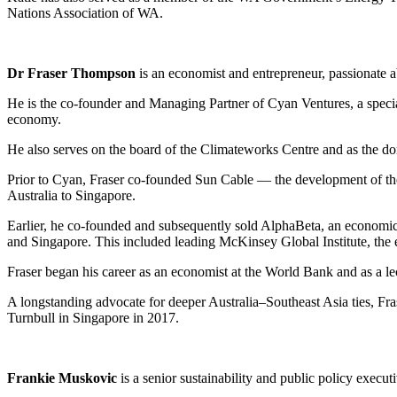
Nations Association of WA.​​​​‌ ‍ ​‍​‍‌‍ ‌ ​‍‌‍‍‌‌‍‌ ‌‍‍‌‌‍ ‍​‍​‍​ ‍‍​‍​‍‌ ​ ‌‍​‌‌‍ ‍‌‍‍‌‌ ‌​‌ ‍‌​‍ ‍‌‍‍‌‌‍ ​‍​‍​‍ ​​‍​‍‌‍‍​‌ ​‍‌‍‌‌‌‍‌‍​‍​‍​ ‍‍​‍​‍‌‍‍​‌ ‌​‌ ‌​‌ ​​​ ‍‍​‍ ​‍ ‌‍ ​‌‍ ‌‍​ ‌‍​‌‌‍ ​‌‍‍​‌‍ ‌ ​ ‌ ‌​​ ‍‍​ ​ ​ ​ ​ ​ ​ ​ ​‍ ‌‍‍‌‌‍ ‍‌ ‌​‌‍‌‌‌‍ ‍‌ ‌​​‍ ‌‍‌‌‌‍‌​‌‍‍‌‌ ‌​​‍ ‌‍ ‌‌‍ ‌‍‌​‌‍‌‌​ ‌‌ ​​‌ ​‍‌‍‌‌‌ ​ ‌‍‌‌‌‍ ‍‌ ‌​‌‍​‌‌ ‌​‌‍‍‌‌‍ ‌‍ ‍​ ‍ ‌‍‍‌‌‍‌​​ ‌​ ‌​‌‍​‌​ ‌‍​ ‍​‌‍‌‍​ ​ ​ ‍​​ ‌​​‍ ‌‌‍​‍‌‍​ ​ ‍​​ ‌‍​‍ ‌​ ‌​​ ‍‌​ ​​​ ​ ​‍ ‌‌‍​‌‌‍​‌​ ‍‌‌‍‌‍​‍ ‌‌‍‌‌​ ​ ​ ‍‌​ ‌​​ ‌‌‌‍‌‌​ ‌‌‌‍​‍‌‍‌​‌‍‌​​ ‌​‌‍‌‌​ ‍ ‌ ‌​‌ ‍‌‌ ​​‌‍‌‌​ ‌‌‍ ‍‌‍‌‌‌ ‌ ‌ ​ ​ ‍ ‌ ​​‌‍​‌‌ ‌​‌‍‍​​ ‌‌‍​ ‌‍ ‌‍ ‍‌ ‌​‌‍‌‌‌‍ ‍‌ ‌​​‍‌‌​ ‌‌‌​​‍‌‌ ‌‍‍ ‌‍‌‌‌ ‍‌​‍‌‌​ ​ ‌​‌​​‍‌‌​ ​ ‌​‌​​‍‌‌​ ​‍​ ​‍​ ‍‌​ ‍‌‌‍​‌​ ‌​​ ​ ​ ‌‌‌‍​ ‌‍‌‍‌‍​‌​ ​‌​ ‍‌​ ‌ ​‍‌‌​ ​‍​ ​‍​‍‌‌​ ‌‌‌​‌​​‍ ‍‌‍​ ‌‍‍​‌‍‍‌‌‍ ​‌‍‌​‌ ​‍‌‍‌‌‌‍ ‍​‍‌‌​ ‌‌‌​​‍‌‌ ‌‍‍ ‌‍‌‌‌ ‍‌​‍‌‌​ ​ ‌​‌​​‍‌‌​ ​ ‌​‌​​‍‌‌​ ​‍​ ​‍​ ‍‌​ ​ ‌‍‌‌‌‍​‍​ ​‍​ ‌ ​ ‌​‌‍​ ​ ‌ ‌‍‌‌​ ‌‌​ ​‍​‍‌‌​ ​‍​ ​‍​‍‌‌​ ‌‌‌​‌​​‍ ‍‌ ‌​‌‍‌‌‌ ‍​‌ ‌​​ ‌‍​‍‌‍​‌‌ ​ ‌‍‌‌‌‌‌‌‌ ​‍‌‍ ​​ ‌‌‍‍​‌ ‌​‌ ‌​‌ ​​​‍‌‌​ ​ ‌​​‌​‍‌‌​ ​‍‌​‌‍​‍‌‌​ ​‍‌​‌‍‌‍ ​‌‍ ‌‍​ ‌‍​‌‌‍ ​‌‍‍​‌‍ ‌ ​ ‌ ‌​​‍‌‌​ ​ ‌​​‌​ ​ ​ ​ ​ ​ ​ ​ ​‍‌‍‌‍‍‌‌‍‌​​ ‌​ ‌​‌‍​‌​ ‌‍​ ‍​‌‍‌‍​ ​ ​ ‍​​ ‌​​‍ ‌‌‍​‍‌‍​ ​ ‍​​ ‌‍​‍ ‌​ ‌​​ ‍‌​ ​​​ ​ ​‍ ‌‌‍​‌‌‍​‌​ ‍‌‌‍‌‍​‍ ‌‌‍‌‌​ ​ ​ ‍‌​ ‌​​ ‌‌‌‍‌‌​ ‌‌‌‍​‍‌‍‌​‌‍‌​​ ‌​‌‍‌‌​‍‌‍‌ ‌​‌ ‍‌‌ ​​‌‍‌‌​ ‌‌‍ ‍‌‍‌‌‌ ‌ ‌ ​ ​‍‌‍‌ ​​‌‍​‌‌ ‌​‌‍‍​​ ‌‌‍​ ‌‍ ‌‍ ‍‌ ‌​‌‍‌‌‌‍ ‍‌ ‌​​‍‌‌​ ‌‌‌​​‍‌‌ ‌‍‍ ‌‍‌‌‌ ‍‌​‍‌‌​ ​ ‌​‌​​‍‌‌​ ​ ‌​‌​​‍‌‌​ ​‍​ ​‍​ ‍‌​ ‍‌‌‍​‌​ ‌​​ ​ ​ ‌‌‌‍​ ‌‍‌‍‌‍​‌​ ​‌​ ‍‌​ ‌ ​‍‌‌​ ​‍​ ​‍​‍‌‌​ ‌‌‌​‌​​‍ ‍‌‍​ ‌‍‍​‌‍‍‌‌‍ ​‌‍‌​‌ ​‍‌‍‌‌‌‍ ‍​‍‌‌​ ‌‌‌​​‍‌‌ ‌‍‍ ‌‍‌‌‌ ‍‌​‍‌‌​ ​ ‌​‌​​‍‌‌​ ​ ‌​‌​​‍‌‌​ ​‍​ ​‍​ ‍‌​ ​ ‌‍‌‌‌‍​‍​ ​‍​ ‌ ​ ‌​‌‍​ ​ ‌ ‌‍‌‌​ ‌‌​ ​‍​‍‌‌​ ​‍​ ​‍​‍‌‌​ ‌‌‌​‌​​‍ ‍‌ ‌​‌‍‌‌‌ ‍​‌ ‌​​‍‌‍‌ ​​‌‍‌‌‌ ​‍‌ ​ ‌ ​​‌‍‌‌‌‍​ ‌ ‌​‌‍‍‌‌ ‌‍‌‍‌‌​ ‌‌ ​​‌ ‌‌‌‍​‍‌‍ ​‌‍‍‌‌ ​ ‌‍‍​‌‍‌‌‌‍‌​​‍​‍‌ ‌
Dr Fraser Thompson​​​​‌ ‍ ​‍​‍‌‍ ‌ ​‍‌‍‍‌‌‍‌ ‌‍‍‌‌‍ ‍​‍​‍​ ‍‍​‍​‍‌ ​ ‌‍​‌‌‍ ‍‌‍‍‌‌ ‌​‌ ‍‌​‍ ‍‌‍‍‌‌‍ ​‍​‍​‍ ​​‍​‍‌‍‍​‌ ​‍‌‍‌‌‌‍‌‍​‍​‍​ ‍‍​‍​‍‌‍‍​‌ ‌​‌ ‌​‌ ​​​ ‍‍​‍ ​‍ ‌‍ ​‌‍ ‌‍​ ‌‍​‌‌‍ ​‌‍‍​‌‍ ‌ ​ ‌ ‌​​ ‍‍​ ​ ​ ​ ​ ​ ​ ​ ​‍ ‌‍‍‌‌‍ ‍‌ ‌​‌‍‌‌‌‍ ‍‌ ‌​​‍ ‌‍‌‌‌‍‌​‌‍‍‌‌ ‌​​‍ ‌‍ ‌‌‍ ‌‍‌​‌‍‌‌​ ‌‌ ​​‌ ​‍‌‍‌‌‌ ​ ‌‍‌‌‌‍ ‍‌ ‌​‌‍​‌‌ ‌​‌‍‍‌‌‍ ‌‍ ‍​ ‍ ‌‍‍‌‌‍‌​​ ‌​ ‌​‌‍​‌​ ‌‍​ ‍​‌‍‌‍​ ​ ​ ‍​​ ‌​​‍ ‌‌‍​‍‌‍​ ​ ‍​​ ‌‍​‍ ‌​ ‌​​ ‍‌​ ​​​ ​ ​‍ ‌‌‍​‌‌‍​‌​ ‍‌‌‍‌‍​‍ ‌‌‍‌‌​ ​ ​ ‍‌​ ‌​​ ‌‌‌‍‌‌​ ‌‌‌‍​‍‌‍‌​‌‍‌​​ ‌​‌‍‌‌​ ‍ ‌ ‌​‌ ‍‌‌ ​​‌‍‌‌​ ‌‌‍ ‍‌‍‌‌‌ ‌ ‌ ​ ​ ‍ ‌ ​​‌‍​‌‌ ‌​‌‍‍​​ ‌‌‍​ ‌‍ ‌‍ ‍‌ ‌​‌‍‌‌‌‍ ‍‌ ‌​​‍‌‌​ ‌‌‌​​‍‌‌ ‌‍‍ ‌‍‌‌‌ ‍‌​‍‌‌​ ​ ‌​‌​​‍‌‌​ ​ ‌​‌​​‍‌‌​ ​‍​ ​‍‌‍‌‌​ ‍​​ ​‌​ ​ ​ ​ ​ ‌ ​ ‌‌‌‍​‍​ ​‍‌‍‌​‌‍​‌‌‍‌‍​‍‌‌​ ​‍​ ​‍​‍‌‌​ ‌‌‌​‌​​‍ ‍‌‍​ ‌‍‍​‌‍‍‌‌‍ ​‌‍‌​‌ ​‍‌‍‌‌‌‍ ‍​‍‌‌​ ‌‌‌​​‍‌‌ ‌‍‍ ‌‍‌‌‌ ‍‌​‍‌‌​ ​ ‌​‌​​‍‌‌​ ​ ‌​‌​​‍‌‌​ ​‍​ ​‍​ ‌ ​ ‌​​ ​ ​ ​‍​ ‍‌​ ​‍​ ‌​​ ​‌​ ‌ ​ ‌ ​ ​ ‌‍​‌​‍‌‌​ ​‍​ ​‍​‍‌‌​ ‌‌‌​‌​​‍ ‍‌ ‌​‌‍‌‌‌ ‍​‌ ‌​​ ‌‍​‍‌‍​‌‌ ​ ‌‍‌‌‌‌‌‌‌ ​‍‌‍ ​​ ‌‌‍‍​‌ ‌​‌ ‌​‌ ​​​‍‌‌​ ​ ‌​​‌​‍‌‌​ ​‍‌​‌‍​‍‌‌​ ​‍‌​‌‍‌‍ ​‌‍ ‌‍​ ‌‍​‌‌‍ ​‌‍‍​‌‍ ‌ ​ ‌ ‌​​‍‌‌​ ​ ‌​​‌​ ​ ​ ​ ​ ​ ​ ​ ​‍‌‍‌‍‍‌‌‍‌​​ ‌​ ‌​‌‍​‌​ ‌‍​ ‍​‌‍‌‍​ ​ ​ ‍​​ ‌​​‍ ‌‌‍​‍‌‍​ ​ ‍​​ ‌‍​‍ ‌​ ‌​​ ‍‌​ ​​​ ​ ​‍ ‌‌‍​‌‌‍​‌​ ‍‌‌‍‌‍​‍ ‌‌‍‌‌​ ​ ​ ‍‌​ ‌​​ ‌‌‌‍‌‌​ ‌‌‌‍​‍‌‍‌​‌‍‌​​ ‌​‌‍‌‌​‍‌‍‌ ‌​‌ ‍‌‌ ​​‌‍‌‌​ ‌‌‍ ‍‌‍‌‌‌ ‌ ‌ ​ ​‍‌‍‌ ​​‌‍​‌‌ ‌​‌‍‍​​ ‌‌‍​ ‌‍ ‌‍ ‍‌ ‌​‌‍‌‌‌‍ ‍‌ ‌​​‍‌‌​ ‌‌‌​​‍‌‌ ‌‍‍ ‌‍‌‌‌ ‍‌​‍‌‌​ ​ ‌​‌​​‍‌‌​ ​ ‌​‌​​‍‌‌​ ​‍​ ​‍‌‍‌‌​ ‍​​ ​‌​ ​ ​ ​ ​ ‌ ​ ‌‌‌‍​‍​ ​‍‌‍‌​‌‍​‌‌‍‌‍​‍‌‌​ ​‍​ ​‍​‍‌‌​ ‌‌‌​‌​​‍ ‍‌‍​ ‌‍‍​‌‍‍‌‌‍ ​‌‍‌​‌ ​‍‌‍‌‌‌‍ ‍​‍‌‌​ ‌‌‌​​‍‌‌ ‌‍‍ ‌‍‌‌‌ ‍‌​‍‌‌​ ​ ‌​‌​​‍‌‌​ ​ ‌​‌​​‍‌‌​ ​‍​ ​‍​ ‌ ​ ‌​​ ​ ​ ​‍​ ‍‌​ ​‍​ ‌​​ ​‌​ ‌ ​ ‌ ​ ​ ‌‍​‌​‍‌‌​ ​‍​ ​‍​‍‌‌​ ‌‌‌​‌​​‍ ‍‌ ‌​‌‍‌‌‌ ‍​‌ ‌​​‍‌‍‌ ​​‌‍‌‌‌ ​‍‌ ​ ‌ ​​‌‍‌‌‌‍​ ‌ ‌​‌‍‍‌‌ ‌‍‌‍‌‌​ ‌‌ ​​‌ ‌‌‌‍​‍‌‍ ​‌‍‍‌‌ ​ ‌‍‍​‌‍‌‌‌‍‌​​‍​‍‌ ‌
is an economist and entrepreneur, passionate about public policy and finding solutions to tackle sustainability challenges.​​​​‌ ‍ ​‍​‍‌‍ ‌ ​‍‌‍‍‌‌‍‌ ‌‍‍‌‌‍ ‍​‍​‍​ ‍‍​‍​‍‌ ​ ‌‍​‌‌‍ ‍‌‍‍‌‌ ‌​‌ ‍‌​‍ ‍‌‍‍‌‌‍ ​‍​‍​‍ ​​‍​‍‌‍‍​‌ ​‍‌‍‌‌‌‍‌‍​‍​‍​ ‍‍​‍​‍‌‍‍​‌ ‌​‌ ‌​‌ ​​​ ‍‍​‍ ​‍ ‌‍ ​‌‍ ‌‍​ ‌‍​‌‌‍ ​‌‍‍​‌‍ ‌ ​ ‌ ‌​​ ‍‍​ ​ ​ ​ ​ ​ ​ ​ ​‍ ‌‍‍‌‌‍ ‍‌ ‌​‌‍‌‌‌‍ ‍‌ ‌​​‍ ‌‍‌‌‌‍‌​‌‍‍‌‌ ‌​​‍ ‌‍ ‌‌‍ ‌‍‌​‌‍‌‌​ ‌‌ ​​‌ ​‍‌‍‌‌‌ ​ ‌‍‌‌‌‍ ‍‌ ‌​‌‍​‌‌ ‌​‌‍‍‌‌‍ ‌‍ ‍​ ‍ ‌‍‍‌‌‍‌​​ ‌​ ‌​‌‍​‌​ ‌‍​ ‍​‌‍‌‍​ ​ ​ ‍​​ ‌​​‍ ‌‌‍​‍‌‍​ ​ ‍​​ ‌‍​‍ ‌​ ‌​​ ‍‌​ ​​​ ​ ​‍ ‌‌‍​‌‌‍​‌​ ‍‌‌‍‌‍​‍ ‌‌‍‌‌​ ​ ​ ‍‌​ ‌​​ ‌‌‌‍‌‌​ ‌‌‌‍​‍‌‍‌​‌‍‌​​ ‌​‌‍‌‌​ ‍ ‌ ‌​‌ ‍‌‌ ​​‌‍‌‌​ ‌‌‍ ‍‌‍‌‌‌ ‌ ‌ ​ ​ ‍ ‌ ​​‌‍​‌‌ ‌​‌‍‍​​ ‌‌‍​ ‌‍ ‌‍ ‍‌ ‌​‌‍‌‌‌‍ ‍‌ ‌​​‍‌‌​ ‌‌‌​​‍‌‌ ‌‍‍ ‌‍
He is the co-founder and Managing Partner of Cyan Ventures, a special
economy.​​​​‌ ‍ ​‍​‍‌‍ ‌ ​‍‌‍‍‌‌‍‌ ‌‍‍‌‌‍ ‍​‍​‍​ ‍‍​‍​‍‌ ​ ‌‍​‌‌‍ ‍‌‍‍‌‌ ‌​‌ ‍‌​‍ ‍‌‍‍‌‌‍ ​‍​‍​‍ ​​‍​‍‌‍‍​‌ ​‍‌‍‌‌‌‍‌‍​‍​‍​ ‍‍​‍​‍‌‍‍​‌ ‌​‌ ‌​‌ ​​​ ‍‍​‍ ​‍ ‌‍ ​‌‍ ‌‍​ ‌‍​‌‌‍ ​‌‍‍​‌‍ ‌ ​ ‌ ‌​​ ‍‍​ ​ ​ ​ ​ ​ ​ ​ ​‍ ‌‍‍‌‌‍ ‍‌ ‌​‌‍‌‌‌‍ ‍‌ ‌​​‍ ‌‍‌‌‌‍‌​‌‍‍‌‌ ‌​​‍ ‌‍ ‌‌‍ ‌‍‌​‌‍‌‌​ ‌‌ ​​‌ ​‍‌‍‌‌‌ ​ ‌‍‌‌‌‍ ‍‌ ‌​‌‍​‌‌ ‌​‌‍‍‌‌‍ ‌‍ ‍​ ‍ ‌‍‍‌‌‍‌​​ ‌​ ‌​‌‍​‌​ ‌‍​ ‍​‌‍‌‍​ ​ ​ ‍​​ ‌​​‍ ‌‌‍​‍‌‍​ ​ ‍​​ ‌‍​‍ ‌​ ‌​​ ‍‌​ ​​​ ​ ​‍ ‌‌‍​‌‌‍​‌​ ‍‌‌‍‌‍​‍ ‌‌‍‌‌​ ​ ​ ‍‌​ ‌​​ ‌‌‌‍‌‌​ ‌‌‌‍​‍‌‍‌​‌‍‌​​ ‌​‌‍‌‌​ ‍ ‌ ‌​‌ ‍‌‌ ​​‌‍‌‌​ ‌‌‍ ‍‌‍‌‌‌ ‌ ‌ ​ ​ ‍ ‌ ​​‌‍​‌‌ ‌​‌‍‍​​ ‌‌‍​ ‌‍ ‌‍ ‍‌ ‌​‌‍‌‌‌‍ ‍‌ ‌​​‍‌‌​ ‌‌‌​​‍‌‌ ‌‍‍ ‌‍‌‌‌ ‍‌​‍‌‌​ ​ ‌​‌​​‍‌‌​ ​ ‌​‌​​‍‌‌​ ​‍​ ​‍‌‍‌‍‌‍‌‌​ ‍‌‌‍‌‌​ ‌‍​ ‌ ​ ​‍​ ‌‌​ ‌ ‌‍​ ​ ‌‌​ ‌‍​‍‌‌​ ​‍​ ​‍​‍‌‌​ ‌‌‌​‌​​‍ ‍‌‍​ ‌‍‍​‌‍‍‌‌‍ ​‌‍‌​‌ ​‍‌‍‌‌‌‍ ‍​‍‌‌​ ‌‌‌​​‍‌‌ ‌‍‍ ‌‍‌‌‌ ‍‌​‍‌‌​ ​ ‌​‌​​‍‌‌​ ​ ‌​‌​​‍‌‌​ ​‍​ ​‍​ ​​​ ‍​‌‍​‍‌‍​‍​ ​ ​ ‍‌‌‍​ ​ ‌‌‌‍‌‌​ ​‌​ ‌​‌‍​‍​‍‌‌​ ​‍​ ​‍​‍‌‌​ ‌‌‌​‌​​‍ ‍‌ ‌​‌‍‌‌‌ ‍​‌ ‌​​ ‌‍​‍‌‍​‌‌ ​ ‌‍‌‌‌‌‌‌‌ ​‍‌‍ ​​ ‌‌‍‍​‌ ‌​‌ ‌​‌ ​​​‍‌‌​ ​ ‌​​‌​‍‌‌​ ​‍‌​‌‍​‍‌‌​ ​‍‌​‌‍‌‍ ​‌‍ ‌‍​ ‌‍​‌‌‍ ​‌‍‍​‌‍ ‌ ​ ‌ ‌​​‍‌‌​ ​ ‌​​‌​ ​ ​ ​ ​ ​ ​ ​ ​‍‌‍‌‍‍‌‌‍‌​​ ‌​ ‌​‌‍​‌​ ‌‍​ ‍​‌‍‌‍​ ​ ​ ‍​​ ‌​​‍ ‌‌‍​‍‌‍​ ​ ‍​​ ‌‍​‍ ‌​ ‌​​ ‍‌​ ​​​ ​ ​‍ ‌‌‍​‌‌‍​‌​ ‍‌‌‍‌‍​‍ ‌‌‍‌‌​ ​ ​ ‍‌​ ‌​​ ‌‌‌‍‌‌​ ‌‌‌‍​‍‌‍‌​‌‍‌​​ ‌​‌‍‌‌​‍‌‍‌ ‌​‌ ‍‌‌ ​​‌‍‌‌​ ‌‌‍ ‍‌‍‌‌‌ ‌ ‌ ​ ​‍‌‍‌ ​​‌‍​‌‌ ‌​‌‍‍​​ ‌‌‍​ ‌‍ ‌‍ ‍‌ ‌​‌‍‌‌‌‍ ‍‌ ‌​​‍‌‌​ ‌‌‌​​‍‌‌ ‌‍‍ ‌‍‌‌‌ ‍‌​‍‌‌​ ​ ‌​‌​​‍‌‌​ ​ ‌​‌​​‍‌‌​ ​‍​ ​‍‌‍‌‍‌‍‌‌​ ‍‌‌‍‌‌​ ‌‍​ ‌ ​ ​‍​ ‌‌​ ‌ ‌‍​ ​ ‌‌​ ‌‍​‍‌‌​ ​‍​ ​‍​‍‌‌​ ‌‌‌​‌​​‍ ‍‌‍​ ‌‍‍​‌‍‍‌‌‍ ​‌‍‌​‌ ​‍‌‍‌‌‌‍ ‍​‍‌‌​ ‌‌‌​​‍‌‌ ‌‍‍ ‌‍‌‌‌ ‍‌​‍‌‌​ ​ ‌​‌​​‍‌‌​ ​ ‌​‌​​‍‌‌​ ​‍​ ​‍​ ​​​ ‍​‌‍​‍‌‍​‍​ ​ ​ ‍‌‌‍​ ​ ‌‌‌‍‌‌​ ​‌​ ‌​‌‍​‍​‍‌‌​ ​‍​ ​‍​‍‌‌​ ‌‌‌​‌​​‍ ‍‌ ‌​‌‍‌‌‌ ‍​‌ ‌​​‍‌‍‌ ​​‌‍‌‌‌ ​‍‌ ​ ‌ ​​‌‍‌‌‌‍​ ‌ ‌​‌‍‍‌‌ ‌‍‌‍‌‌​ ‌‌ ​​‌ ‌‌‌‍​‍‌‍ ​‌‍‍‌‌ ​ ‌‍‍​‌‍‌‌‌‍‌​​‍​‍‌ ‌
He also serves on the board of the Climateworks Centre and as the domestic Chair of the Low Carbon Fuels Alliance in ANZ.​​​​‌ ‍ ​‍​‍‌‍ ‌ ​‍‌‍‍‌‌‍‌ ‌‍‍‌‌‍ ‍​‍​‍​ ‍‍​‍​‍‌ ​ ‌‍​‌‌‍ ‍‌‍‍‌‌ ‌​‌ ‍‌​‍ ‍‌‍‍‌‌‍ ​‍​‍​‍ ​​‍​‍‌‍‍​‌ ​‍‌‍‌‌‌‍‌‍​‍​‍​ ‍‍​‍​‍‌‍‍​‌ ‌​‌ ‌​‌ ​​​ ‍‍​‍ ​‍ ‌‍ ​‌‍ ‌‍​ ‌‍​‌‌‍ ​‌‍‍​‌‍ ‌ ​ ‌ ‌​​ ‍‍​ ​ ​ ​ ​ ​ ​ ​ ​‍ ‌‍‍‌‌‍ ‍‌ ‌​‌‍‌‌‌‍ ‍‌ ‌​​‍ ‌‍‌‌‌‍‌​‌‍‍‌‌ ‌​​‍ ‌‍ ‌‌‍ ‌‍‌​‌‍‌‌​ ‌‌ ​​‌ ​‍‌‍‌‌‌ ​ ‌‍‌‌‌‍ ‍‌ ‌​‌‍​‌‌ ‌​‌‍‍‌‌‍ ‌‍ ‍​ ‍ ‌‍‍‌‌‍‌​​ ‌​ ‌​‌‍​‌​ ‌‍​ ‍​‌‍‌‍​ ​ ​ ‍​​ ‌​​‍ ‌‌‍​‍‌‍​ ​ ‍​​ ‌‍​‍ ‌​ ‌​​ ‍‌​ ​​​ ​ ​‍ ‌‌‍​‌‌‍​‌​ ‍‌‌‍‌‍​‍ ‌‌‍‌‌​ ​ ​ ‍‌​ ‌​​ ‌‌‌‍‌‌​ ‌‌‌‍​‍‌‍‌​‌‍‌​​ ‌​‌‍‌‌​ ‍ ‌ ‌​‌ ‍‌‌ ​​‌‍‌‌​ ‌‌‍ ‍‌‍‌‌‌ ‌ ‌ ​ ​ ‍ ‌ ​​‌‍​‌‌ ‌​‌‍‍​​ ‌‌‍​ ‌‍ ‌‍ ‍‌ ‌​‌‍‌‌‌‍ ‍‌ ‌​​‍‌‌​ ‌‌‌​​‍‌‌ ‌‍‍ ‌‍‌‌‌ ‍‌​‍‌‌​ ​ ‌​‌​​‍‌‌​ ​ ‌​‌​​‍‌‌​ ​‍​ ​‍​ ​‍​ ​‍​ ‌ ​ ‌ ‌‍‌‌​ ‌ ‌‍​‍​ ​ ​ ‌​‌‍‌​​ ​‍​ ‍‌​‍‌‌​ ​‍​ ​‍​‍‌‌​ ‌‌‌​‌​​‍ ‍‌‍​ ‌‍‍​‌‍‍‌‌‍ ​‌‍‌​‌ ​‍‌‍‌‌‌‍ ‍​‍‌‌​ ‌‌‌​​‍‌‌ ‌‍‍ ‌‍‌‌‌ ‍‌​‍‌‌​ ​ ‌​‌​​‍‌‌​ ​ ‌​‌​​‍‌‌​ ​‍​ ​‍​ ‌‍​ ​ ​ ‌ ‌‍​‌‌‍​‌‌‍​ ​ ‌​‌‍‌‍​ ‌ ​ ​‍​ ‌ ​ ​‍​‍‌‌​ ​‍​ ​‍​‍‌‌​ ‌‌‌​‌​​‍ ‍‌ ‌​‌‍‌‌‌ ‍​‌ ‌​
Prior to Cyan, Fraser co-founded Sun Cable — the development of the w
Australia to Singapore.​​​​‌ ‍ ​‍​‍‌‍ ‌ ​‍‌‍‍‌‌‍‌ ‌‍‍‌‌‍ ‍​‍​‍​ ‍‍​‍​‍‌ ​ ‌‍​‌‌‍ ‍‌‍‍‌‌ ‌​‌ ‍‌​‍ ‍‌‍‍‌‌‍ ​‍​‍​‍ ​​‍​‍‌‍‍​‌ ​‍‌‍‌‌‌‍‌‍​‍​‍​ ‍‍​‍​‍‌‍‍​‌ ‌​‌ ‌​‌ ​​​ ‍‍​‍ ​‍ ‌‍ ​‌‍ ‌‍​ ‌‍​‌‌‍ ​‌‍‍​‌‍ ‌ ​ ‌ ‌​​ ‍‍​ ​ ​ ​ ​ ​ ​ ​ ​‍ ‌‍‍‌‌‍ ‍‌ ‌​‌‍‌‌‌‍ ‍‌ ‌​​‍ ‌‍‌‌‌‍‌​‌‍‍‌‌ ‌​​‍ ‌‍ ‌‌‍ ‌‍‌​‌‍‌‌​ ‌‌ ​​‌ ​‍‌‍‌‌‌ ​ ‌‍‌‌‌‍ ‍‌ ‌​‌‍​‌‌ ‌​‌‍‍‌‌‍ ‌‍ ‍​ ‍ ‌‍‍‌‌‍‌​​ ‌​ ‌​‌‍​‌​ ‌‍​ ‍​‌‍‌‍​ ​ ​ ‍​​ ‌​​‍ ‌‌‍​‍‌‍​ ​ ‍​​ ‌‍​‍ ‌​ ‌​​ ‍‌​ ​​​ ​ ​‍ ‌‌‍​‌‌‍​‌​ ‍‌‌‍‌‍​‍ ‌‌‍‌‌​ ​ ​ ‍‌​ ‌​​ ‌‌‌‍‌‌​ ‌‌‌‍​‍‌‍‌​‌‍‌​​ ‌​‌‍‌‌​ ‍ ‌ ‌​‌ ‍‌‌ ​​‌‍‌‌​ ‌‌‍ ‍‌‍‌‌‌ ‌ ‌ ​ ​ ‍ ‌ ​​‌‍​‌‌ ‌​‌‍‍​​ ‌‌‍​ ‌‍ ‌‍ ‍‌ ‌​‌‍‌‌‌‍ ‍‌ ‌​​‍‌‌​ ‌‌‌​​‍‌‌ ‌‍‍ ‌‍‌‌‌ ‍‌​‍‌‌​ ​ ‌​‌​​‍‌‌​ ​ ‌​‌​​‍‌‌​ ​‍​ ​‍​ ‍​​ ‌‌​ ‍‌​ ‍‌​ ‌ ​ ‍​‌‍​ ‌‍‌‌​ ‍‌​ ‌ ‌‍‌‌‌‍​ ​‍‌‌​ ​‍​ ​‍​‍‌‌​ ‌‌‌​‌​​‍ ‍‌‍​ ‌‍‍​‌‍‍‌‌‍ ​‌‍‌​‌ ​‍‌‍‌‌‌‍ ‍​‍‌‌​ ‌‌‌​​‍‌‌ ‌‍‍ ‌‍‌‌‌ ‍‌​‍‌‌​ ​ ‌​‌​​‍‌‌​ ​ ‌​‌​​‍‌‌​ ​‍​ ​‍​ ‍​‌‍​‍‌‍​‍​ ​‌​ ​‍‌‍​‍​ ‌​​ ‍‌​ ​‌‌‍​ ​ ‌‌​ ‍​​‍‌‌​ ​‍​ ​‍​‍‌‌​ ‌‌‌​‌​​‍ ‍‌ ‌​‌‍‌‌‌ ‍​‌ ‌​​ ‌‍​‍‌‍​‌‌ ​ ‌‍‌‌‌‌‌‌‌ ​‍‌‍ ​​ ‌‌‍‍​‌ ‌​‌ ‌​‌ ​​​‍‌‌​ ​ ‌​​‌​‍‌‌​ ​‍‌​‌‍​‍‌‌​ ​‍‌​‌‍‌‍ ​‌‍ ‌‍​ ‌‍​‌‌‍ ​‌‍‍​‌‍ ‌ ​ ‌ ‌​​‍‌‌​ ​ ‌​​‌​ ​ ​ ​ ​ ​ ​ ​ ​‍‌‍‌‍‍‌‌‍‌​​ ‌​ ‌​‌‍​‌​ ‌‍​ ‍​‌‍‌‍​ ​ ​ ‍​​ ‌​​‍ ‌‌‍​‍‌‍​ ​ ‍​​ ‌‍​‍ ‌​ ‌​​ ‍‌​ ​​​ ​ ​‍ ‌‌‍​‌‌‍​‌​ ‍‌‌‍‌‍​‍ ‌‌‍‌‌​ ​ ​ ‍‌​ ‌​​ ‌‌‌‍‌‌​ ‌‌‌‍​‍‌‍‌​‌‍‌​​ ‌​‌‍‌‌​‍‌‍‌ ‌​‌ ‍‌‌ ​​‌‍‌‌​ ‌‌‍ ‍‌‍‌‌‌ ‌ ‌ ​ ​‍‌‍‌ ​​‌‍​‌‌ ‌​‌‍‍​​ ‌‌‍​ ‌‍ ‌‍ ‍‌ ‌​‌‍‌‌‌‍ ‍‌ ‌​​‍‌‌​ ‌‌‌​​‍‌‌ ‌‍‍ ‌‍‌‌‌ ‍‌​‍‌‌​ ​ ‌​‌​​‍‌‌​ ​ ‌​‌​​‍‌‌​ ​‍​ ​‍​ ‍​​ ‌‌​ ‍‌​ ‍‌​ ‌ ​ ‍​‌‍​ ‌‍‌‌​ ‍‌​ ‌ ‌‍‌‌‌‍​ ​‍‌‌​ ​‍​ ​‍​‍‌‌​ ‌‌‌​‌​​‍ ‍‌‍​ ‌‍‍​‌‍‍‌‌‍ ​‌‍‌​‌ ​‍‌‍‌‌‌‍ ‍​‍‌‌​ ‌‌‌​​‍‌‌ ‌‍‍ ‌‍‌‌‌ ‍‌​‍‌‌​ ​ ‌​‌​​‍‌‌​ ​ ‌​‌​​‍‌‌​ ​‍​ ​‍​ ‍​‌‍​‍‌‍​‍​ ​‌​ ​‍‌‍​‍​ ‌​​ ‍‌​ ​‌‌‍​ ​ ‌‌​ ‍​​‍‌‌​ ​‍​ ​‍​‍‌‌​ ‌‌‌​‌​​‍ ‍‌ ‌​‌‍‌‌‌ ‍​‌ ‌​​‍‌‍‌ ​​‌‍‌‌‌ ​‍‌ ​ ‌ ​​‌‍‌‌‌‍​ ‌ ‌​‌‍‍‌‌ ‌‍‌‍‌‌​ ‌‌ ​​‌ ‌‌‌‍​‍‌‍ ​‌‍‍‌‌ ​ ‌‍‍​‌‍‌‌‌‍‌​​‍​‍‌ ‌
Earlier, he co-founded and subsequently sold AlphaBeta, an economic
and Singapore. This included leading McKinsey Global Institute, the economic research arm of McKinsey, on sustainability and resource efficiency topics.​​​​‌ ‍ ​‍​‍‌‍ ‌ ​‍‌‍‍‌‌‍‌ ‌‍‍‌‌‍ ‍​‍​‍​ ‍‍​‍​‍‌ ​ ‌‍​‌‌‍ ‍‌‍‍‌‌ ‌​‌ ‍‌​‍ ‍‌‍‍‌‌‍ ​‍​‍​‍ ​​‍​‍‌‍‍​‌ ​‍‌‍‌‌‌‍‌‍​‍​‍​ ‍‍​‍​‍‌‍‍​‌ ‌​‌ ‌​‌ ​​​ ‍‍​‍ ​‍ ‌‍ ​‌‍ ‌‍​ ‌‍​‌‌‍ ​‌‍‍​‌‍ ‌ ​ ‌ ‌​​ ‍‍​ ​ ​ ​ ​ ​ ​ ​ ​‍ ‌‍‍‌‌‍ ‍‌ ‌​‌‍‌‌‌‍ ‍‌ ‌​​‍ ‌‍‌‌‌‍‌​‌‍‍‌‌ ‌​​‍ ‌‍ ‌‌‍ ‌‍‌​‌‍‌‌​ ‌‌ ​​‌ ​‍‌‍‌‌‌ ​ ‌‍‌‌‌‍ ‍‌ ‌​‌‍​‌‌ ‌​‌‍‍‌‌‍ ‌‍ ‍​ ‍ ‌‍‍‌‌‍‌​​ ‌​ ‌​‌‍​‌​ ‌‍​ ‍​‌‍‌‍​ ​ ​ ‍​​ ‌​​‍ ‌‌‍​‍‌‍​ ​ ‍​​ ‌‍​‍ ‌​ ‌​​ ‍‌​ ​​​ ​ ​‍ ‌‌‍​‌‌‍​‌​ ‍‌‌‍‌‍​‍ ‌‌‍‌‌​ ​ ​ ‍‌​ ‌​​ ‌‌‌‍‌‌​ ‌‌‌‍​‍‌‍‌​‌‍‌​​ ‌​‌‍‌‌​ ‍ ‌ ‌​‌ ‍‌‌ ​​‌‍‌‌​ ‌‌‍ ‍‌‍‌‌‌ ‌ ‌ ​ ​ ‍ ‌ ​​‌‍​‌‌ ‌​‌‍‍​​ ‌‌‍​ ‌‍ ‌‍ ‍‌ ‌​‌‍‌‌‌‍ ‍‌ ‌​​‍‌‌​ ‌‌‌​​‍‌‌ ‌‍‍ ‌‍‌‌‌ ‍‌​‍‌‌​ ​ ‌​‌​​‍‌‌​ ​ ‌​‌​​‍‌‌​ ​‍​ ​‍​ ‍​‌‍‌‌‌‍‌‌​ ‌‍‌‍‌​​ ​ ​ ‍‌​ ‍‌‌‍‌‌‌‍​‍​ ‌‌‌‍‌‍​‍‌‌​ ​‍​ ​‍
Fraser began his career as an economist at the World Bank and as a lecturer in economics at the University of Oxford. He holds a Doctorate in Economics from Oxford, where he studied as a Rhodes Scholar.​​​​‌ ‍ ​‍​‍‌‍ ‌ ​‍‌‍‍‌‌‍‌ ‌‍‍‌‌‍ ‍​‍​‍​ ‍‍​‍​‍‌ ​ ‌‍​‌‌‍ ‍‌‍‍‌‌ ‌​‌ ‍‌​‍ ‍‌‍‍‌‌‍ ​‍​‍​‍ ​​‍​‍‌‍‍​‌ ​‍‌‍‌‌‌‍‌‍​‍​‍​ ‍‍​‍​‍‌‍‍​‌ ‌​‌ ‌​‌ ​​​ ‍‍​‍ ​‍ ‌‍ ​‌‍ ‌‍​ ‌‍​‌‌‍ ​‌‍‍​‌‍ ‌ ​ ‌ ‌​​ ‍‍​ ​ ​ ​ ​ ​ ​ ​ ​‍ ‌‍‍‌‌‍ ‍‌ ‌​‌‍‌‌‌‍ ‍‌ ‌​​‍ ‌‍‌‌‌‍‌​‌‍‍‌‌ ‌​​‍ ‌‍ ‌‌‍ ‌‍‌​‌‍‌‌​ ‌‌ ​​‌ ​‍‌‍‌‌‌ ​ ‌‍‌‌‌‍ ‍‌ ‌​‌‍​‌‌ ‌​‌‍‍‌‌‍ ‌‍ ‍​ ‍ ‌‍‍‌‌‍‌​​ ‌​ ‌​‌‍​‌​ ‌‍​ ‍​‌‍‌‍​ ​ ​ ‍​​ ‌​​‍ ‌‌‍​‍‌‍​ ​ ‍​​ ‌‍​‍ ‌​ ‌​​ ‍‌​ ​​​ ​ ​‍ ‌‌‍​‌‌‍​‌​ ‍‌‌‍‌‍​‍ ‌‌‍‌‌​ ​ ​ ‍‌​ ‌
A longstanding advocate for deeper Australia–Southeast Asia ties, 
Turnbull in Singapore in 2017.​​​​‌ ‍ ​‍​‍‌‍ ‌ ​‍‌‍‍‌‌‍‌ ‌‍‍‌‌‍ ‍​‍​‍​ ‍‍​‍​‍‌ ​ ‌‍​‌‌‍ ‍‌‍‍‌‌ ‌​‌ ‍‌​‍ ‍‌‍‍‌‌‍ ​‍​‍​‍ ​​‍​‍‌‍‍​‌ ​‍‌‍‌‌‌‍‌‍​‍​‍​ ‍‍​‍​‍‌‍‍​‌ ‌​‌ ‌​‌ ​​​ ‍‍​‍ ​‍ ‌‍ ​‌‍ ‌‍​ ‌‍​‌‌‍ ​‌‍‍​‌‍ ‌ ​ ‌ ‌​​ ‍‍​ ​ ​ ​ ​ ​ ​ ​ ​‍ ‌‍‍‌‌‍ ‍‌ ‌​‌‍‌‌‌‍ ‍‌ ‌​​‍ ‌‍‌‌‌‍‌​‌‍‍‌‌ ‌​​‍ ‌‍ ‌‌‍ ‌‍‌​‌‍‌‌​ ‌‌ ​​‌ ​‍‌‍‌‌‌ ​ ‌‍‌‌‌‍ ‍‌ ‌​‌‍​‌‌ ‌​‌‍‍‌‌‍ ‌‍ ‍​ ‍ ‌‍‍‌‌‍‌​​ ‌​ ‌​‌‍​‌​ ‌‍​ ‍​‌‍‌‍​ ​ ​ ‍​​ ‌​​‍ ‌‌‍​‍‌‍​ ​ ‍​​ ‌‍​‍ ‌​ ‌​​ ‍‌​ ​​​ ​ ​‍ ‌‌‍​‌‌‍​‌​ ‍‌‌‍‌‍​‍ ‌‌‍‌‌​ ​ ​ ‍‌​ ‌​​ ‌‌‌‍‌‌​ ‌‌‌‍​‍‌‍‌​‌‍‌​​ ‌​‌‍‌‌​ ‍ ‌ ‌​‌ ‍‌‌ ​​‌‍‌‌​ ‌‌‍ ‍‌‍‌‌‌ ‌ ‌ ​ ​ ‍ ‌ ​​‌‍​‌‌ ‌​‌‍‍​​ ‌‌‍​ ‌‍ ‌‍ ‍‌ ‌​‌‍‌‌‌‍ ‍‌ ‌​​‍‌‌​ ‌‌‌​​‍‌‌ ‌‍‍ ‌‍‌‌‌ ‍‌​‍‌‌​ ​ ‌​‌​​‍‌‌​ ​ ‌​‌​​‍‌‌​ ​‍​ ​‍​ ‍‌​ ‍‌​ ​‌‌‍​‍​ ‌‌‌‍​‌​ ‌‌‌‍‌‍​ ​‌​ ‌​‌‍‌‍​ ​‌​‍‌‌​ ​‍​ ​‍​‍‌‌​ ‌‌‌​‌​​‍ ‍‌‍​ ‌‍‍​‌‍‍‌‌‍ ​‌‍‌​‌ ​‍‌‍‌‌‌‍ ‍​‍‌‌​ ‌‌‌​​‍‌‌ ‌‍‍ ‌‍‌‌‌ ‍‌​‍‌‌​ ​ ‌​‌​​‍‌‌​ ​ ‌​‌​​‍‌‌​ ​‍​ ​‍‌‍​‍​ ‍​​ ‍​‌‍​‌‌‍​‌‌‍​‍​ ‌ ​ ‌‌​ ‍‌‌‍​ ​ ‌‍​ ​‌​‍‌‌​ ​‍​ ​‍​‍‌‌​ ‌‌‌​‌​​‍ ‍‌ ‌​‌‍‌‌‌ ‍​‌ ‌​​ ‌‍​‍‌‍​‌‌ ​ ‌‍‌‌‌‌‌‌‌ ​‍‌‍ ​​ ‌‌‍‍​‌ ‌​‌ ‌​‌ ​​​‍‌‌​ ​ ‌​​‌​‍‌‌​ ​‍‌​‌‍​‍‌‌​ ​‍‌​‌‍‌‍ ​‌‍ ‌‍​ ‌‍​‌‌‍ ​‌‍‍​‌‍ ‌ ​ ‌ ‌​​‍‌‌​ ​ ‌​​‌​ ​ ​ ​ ​ ​ ​ ​ ​‍‌‍‌‍‍‌‌‍‌​​ ‌​ ‌​‌‍​‌​ ‌‍​ ‍​‌‍‌‍​ ​ ​ ‍​​ ‌​​‍ ‌‌‍​‍‌‍​ ​ ‍​​ ‌‍​‍ ‌​ ‌​​ ‍‌​ ​​​ ​ ​‍ ‌‌‍​‌‌‍​‌​ ‍‌‌‍‌‍​‍ ‌‌‍‌‌​ ​ ​ ‍‌​ ‌​​ ‌‌‌‍‌‌​ ‌‌‌‍​‍‌‍‌​‌‍‌​​ ‌​‌‍‌‌​‍‌‍‌ ‌​‌ ‍‌‌ ​​‌‍‌‌​ ‌‌‍ ‍‌‍‌‌‌ ‌ ‌ ​ ​‍‌‍‌ ​​‌‍​‌‌ ‌​‌‍‍​​ ‌‌‍​ ‌‍ ‌‍ ‍‌ ‌​‌‍‌‌‌‍ ‍‌ ‌​​‍‌‌​ ‌‌‌​​‍‌‌ ‌‍‍ ‌‍‌‌‌ ‍‌​‍‌‌​ ​ ‌​‌​​‍‌‌​ ​ ‌​‌​​‍‌‌​ ​‍​ ​‍​ ‍‌​ ‍‌​ ​‌‌‍​‍​ ‌‌‌‍​‌​ ‌‌‌‍‌‍​ ​‌​ ‌​‌‍‌‍​ ​‌​‍‌‌​ ​‍​ ​‍​‍‌‌​ ‌‌‌​‌​​‍ ‍‌‍​ ‌‍‍​‌‍‍‌‌‍ ​‌‍‌​‌ ​‍‌‍‌‌‌‍ ‍​‍‌‌​ ‌‌‌​​‍‌‌ ‌‍‍ ‌‍‌‌‌ ‍‌​‍‌‌​ ​ ‌​‌​​‍‌‌​ ​ ‌​‌​​‍‌‌​ ​‍​ ​‍‌‍​‍​ ‍​​ ‍​‌‍​‌‌‍​‌‌‍​‍​ ‌ ​ ‌‌​ ‍‌‌‍​ ​ ‌‍​ ​‌​‍‌‌​ ​‍​ ​‍​‍‌‌​ ‌‌‌​‌​​‍ ‍‌ ‌​‌‍‌‌‌ ‍​‌ ‌​​‍‌‍‌ ​​‌‍‌‌‌ ​‍‌ ​ ‌ ​​‌‍‌‌‌‍​ ‌ ‌​‌‍‍‌‌ ‌‍‌‍‌‌​ ‌‌ ​​‌ ‌‌‌‍​‍‌‍ ​‌‍‍‌‌ ​ ‌‍‍​‌‍‌‌‌‍‌​​‍​‍‌ ‌
Frankie Muskovic​​​​‌ ‍ ​‍​‍‌‍ ‌ ​‍‌‍‍‌‌‍‌ ‌‍‍‌‌‍ ‍​‍​‍​ ‍‍​‍​‍‌ ​ ‌‍​‌‌‍ ‍‌‍‍‌‌ ‌​‌ ‍‌​‍ ‍‌‍‍‌‌‍ ​‍​‍​‍ ​​‍​‍‌‍‍​‌ ​‍‌‍‌‌‌‍‌‍​‍​‍​ ‍‍​‍​‍‌‍‍​‌ ‌​‌ ‌​‌ ​​​ ‍‍​‍ ​‍ ‌‍ ​‌‍ ‌‍​ ‌‍​‌‌‍ ​‌‍‍​‌‍ ‌ ​ ‌ ‌​​ ‍‍​ ​ ​ ​ ​ ​ ​ ​ ​‍ ‌‍‍‌‌‍ ‍‌ ‌​‌‍‌‌‌‍ ‍‌ ‌​​‍ ‌‍‌‌‌‍‌​‌‍‍‌‌ ‌​​‍ ‌‍ ‌‌‍ ‌‍‌​‌‍‌‌​ ‌‌ ​​‌ ​‍‌‍‌‌‌ ​ ‌‍‌‌‌‍ ‍‌ ‌​‌‍​‌‌ ‌​‌‍‍‌‌‍ ‌‍ ‍​ ‍ ‌‍‍‌‌‍‌​​ ‌​ ‌​‌‍​‌​ ‌‍​ ‍​‌‍‌‍​ ​ ​ ‍​​ ‌​​‍ ‌‌‍​‍‌‍​ ​ ‍​​ ‌‍​‍ ‌​ ‌​​ ‍‌​ ​​​ ​ ​‍ ‌‌‍​‌‌‍​‌​ ‍‌‌‍‌‍​‍ ‌‌‍‌‌​ ​ ​ ‍‌​ ‌​​ ‌‌‌‍‌‌​ ‌‌‌‍​‍‌‍‌​‌‍‌​​ ‌​‌‍‌‌​ ‍ ‌ ‌​‌ ‍‌‌ ​​‌‍‌‌​ ‌‌‍ ‍‌‍‌‌‌ ‌ ‌ ​ ​ ‍ ‌ ​​‌‍​‌‌ ‌​‌‍‍​​ ‌‌‍​ ‌‍ ‌‍ ‍‌ ‌​‌‍‌‌‌‍ ‍‌ ‌​​‍‌‌​ ‌‌‌​​‍‌‌ ‌‍‍ ‌‍‌‌‌ ‍‌​‍‌‌​ ​ ‌​‌​​‍‌‌​ ​ ‌​‌​​‍‌‌​ ​‍​ ​‍​ ‌ ​ ​​‌‍‌‌‌‍​‌​ ‍​‌‍​‍‌‍‌​​ ​​​ ‍​​ ​‌​ ​‍​ ‍‌​‍‌‌​ ​‍​ ​‍​‍‌‌​ ‌‌‌​‌​​‍ ‍‌‍​ ‌‍‍​‌‍‍‌‌‍ ​‌‍‌​‌ ​‍‌‍‌‌‌‍ ‍​‍‌‌​ ‌‌‌​​‍‌‌ ‌‍‍ ‌‍‌‌‌ ‍‌​‍‌‌​ ​ ‌​‌​​‍‌‌​ ​ ‌​‌​​‍‌‌​ ​‍​ ​‍​ ​​​ ‌ ‌‍​‌​ ‍​​ ‌ ‌‍‌‌‌‍‌​‌‍​ ‌‍​ ​ ​‌​ ‍​‌‍‌‌​‍‌‌​ ​‍​ ​‍​‍‌‌​ ‌‌‌​‌​​‍ ‍‌ ‌​‌‍‌‌‌ ‍​‌ ‌​​ ‌‍​‍‌‍​‌‌ ​ ‌‍‌‌‌‌‌‌‌ ​‍‌‍ ​​ ‌‌‍‍​‌ ‌​‌ ‌​‌ ​​​‍‌‌​ ​ ‌​​‌​‍‌‌​ ​‍‌​‌‍​‍‌‌​ ​‍‌​‌‍‌‍ ​‌‍ ‌‍​ ‌‍​‌‌‍ ​‌‍‍​‌‍ ‌ ​ ‌ ‌​​‍‌‌​ ​ ‌​​‌​ ​ ​ ​ ​ ​ ​ ​ ​‍‌‍‌‍‍‌‌‍‌​​ ‌​ ‌​‌‍​‌​ ‌‍​ ‍​‌‍‌‍​ ​ ​ ‍​​ ‌​​‍ ‌‌‍​‍‌‍​ ​ ‍​​ ‌‍​‍ ‌​ ‌​​ ‍‌​ ​​​ ​ ​‍ ‌‌‍​‌‌‍​‌​ ‍‌‌‍‌‍​‍ ‌‌‍‌‌​ ​ ​ ‍‌​ ‌​​ ‌‌‌‍‌‌​ ‌‌‌‍​‍‌‍‌​‌‍‌​​ ‌​‌‍‌‌​‍‌‍‌ ‌​‌ ‍‌‌ ​​‌‍‌‌​ ‌‌‍ ‍‌‍‌‌‌ ‌ ‌ ​ ​‍‌‍‌ ​​‌‍​‌‌ ‌​‌‍‍​​ ‌‌‍​ ‌‍ ‌‍ ‍‌ ‌​‌‍‌‌‌‍ ‍‌ ‌​​‍‌‌​ ‌‌‌​​‍‌‌ ‌‍‍ ‌‍‌‌‌ ‍‌​‍‌‌​ ​ ‌​‌​​‍‌‌​ ​ ‌​‌​​‍‌‌​ ​‍​ ​‍​ ‌ ​ ​​‌‍‌‌‌‍​‌​ ‍​‌‍​‍‌‍‌​​ ​​​ ‍​​ ​‌​ ​‍​ ‍‌​‍‌‌​ ​‍​ ​‍​‍‌‌​ ‌‌‌​‌​​‍ ‍‌‍​ ‌‍‍​‌‍‍‌‌‍ ​‌‍‌​‌ ​‍‌‍‌‌‌‍ ‍​‍‌‌​ ‌‌‌​​‍‌‌ ‌‍‍ ‌‍‌‌‌ ‍‌​‍‌‌​ ​ ‌​‌​​‍‌‌​ ​ ‌​‌​​‍‌‌​ ​‍​ ​‍​ ​​​ ‌ ‌‍​‌​ ‍​​ ‌ ‌‍‌‌‌‍‌​‌‍​ ‌‍​ ​ ​‌​ ‍​‌‍‌‌​‍‌‌​ ​‍​ ​‍​‍‌‌​ ‌‌‌​‌​​‍ ‍‌ ‌​‌‍‌‌‌ ‍​‌ ‌​​‍‌‍‌ ​​‌‍‌‌‌ ​‍‌ ​ ‌ ​​‌‍‌‌‌‍​ ‌ ‌​‌‍‍‌‌ ‌‍‌‍‌‌​ ‌‌ ​​‌ ‌‌‌‍​‍‌‍ ​‌‍‍‌‌ ​ ‌‍‍​‌‍‌‌‌‍‌​​‍​‍‌ ‌
is a senior sustainability and public policy executive with strong public policy skills and networks across climate, energy, investment and the built environment.​​​​‌ ‍ ​‍​‍‌‍ ‌ ​‍‌‍‍‌‌‍‌ ‌‍‍‌‌‍ ‍​‍​‍​ ‍‍​‍​‍‌ ​ ‌‍​‌‌‍ ‍‌‍‍‌‌ ‌​‌ ‍‌​‍ ‍‌‍‍‌‌‍ ​‍​‍​‍ ​​‍​‍‌‍‍​‌ ​‍‌‍‌‌‌‍‌‍​‍​‍​ ‍‍​‍​‍‌‍‍​‌ ‌​‌ ‌​‌ ​​​ ‍‍​‍ ​‍ ‌‍ ​‌‍ ‌‍​ ‌‍​‌‌‍ ​‌‍‍​‌‍ ‌ ​ ‌ ‌​​ ‍‍​ ​ ​ ​ ​ ​ ​ ​ ​‍ ‌‍‍‌‌‍ ‍‌ ‌​‌‍‌‌‌‍ ‍‌ ‌​​‍ ‌‍‌‌‌‍‌​‌‍‍‌‌ ‌​​‍ ‌‍ ‌‌‍ ‌‍‌​‌‍‌‌​ ‌‌ ​​‌ ​‍‌‍‌‌‌ ​ ‌‍‌‌‌‍ ‍‌ ‌​‌‍​‌‌ ‌​‌‍‍‌‌‍ ‌‍ ‍​ ‍ ‌‍‍‌‌‍‌​​ ‌​ ‌​‌‍​‌​ ‌‍​ ‍​‌‍‌‍​ ​ ​ ‍​​ ‌​​‍ ‌‌‍​‍‌‍​ ​ ‍​​ ‌‍​‍ ‌​ ‌​​ ‍‌​ ​​​ ​ ​‍ ‌‌‍​‌‌‍​‌​ ‍‌‌‍‌‍​‍ 