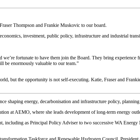
‌‌‌‌ ​‍‌‍ ​​ ‌‌‍‍​‌ ‌​‌ ‌​‌ ​​​‍‌‌​ ​ ‌​​‌​‍‌‌​ ​‍‌​‌‍​‍‌‌​ ​‍‌​‌‍‌‍ ​‌‍ ‌‍​ ‌‍​‌‌‍ ​‌‍‍​‌‍ ‌ ​ ‌ ‌​​‍‌‌​ ​ ‌​​‌​ ​ ​ ​ ​ ​ ​ ​ ​‍‌‍‌‍‍‌‌‍‌​​ ‌​ ‌​‌‍​‌​ ‌‍​ ‍​‌‍‌‍​ ​ ​ ‍​​ ‌​​‍ ‌‌‍​‍‌‍​ ​ ‍​​ ‌‍​‍ ‌​ ‌​​ ‍‌​ ​​​ ​ ​‍ ‌‌‍​‌‌‍​‌​ ‍‌‌‍‌‍​‍ ‌‌‍‌‌​ ​ ​ ‍‌​ ‌​​ ‌‌‌‍‌‌​ ‌‌‌‍​‍‌‍‌​‌‍‌​​ ‌​‌‍‌‌​‍‌‍‌ ‌​‌ ‍‌‌ ​​‌‍‌‌​ ‌‌‍ ‍‌‍‌‌‌ ‌ ‌ ​ ​‍‌‍‌ ​​‌‍​‌‌ ‌​‌‍‍​​ ‌‌‍​ ‌‍ ‌‍ ‍‌ ‌​‌‍‌‌‌‍ ‍‌ ‌​​‍‌‌​ ‌‌‌​​‍‌‌ ‌‍‍ ‌‍‌‌‌ ‍‌​‍‌‌​ ​ ‌​‌​​‍‌‌​ ​ ‌​‌​​‍‌‌​ ​‍​ ​‍‌‍‌‌​ ‌‍‌‍‌​​ ‌​​ ‌ ​ ‌‍‌‍‌​​ ‍‌‌‍‌‌​ ‌ ​ ​‌​ ​‍​‍‌‌​ ​‍​ ​‍​‍‌‌​ ‌‌‌​‌​​‍ ‍‌‍​ ‌‍‍​‌‍‍‌‌‍ ​‌‍‌​‌ ​‍‌‍‌‌‌‍ ‍​‍‌‌​ ‌‌‌​​‍‌‌ ‌‍‍ ‌‍‌‌‌ ‍‌​‍‌‌​ ​ ‌​‌​​‍‌‌​ ​ ‌​‌​​‍‌‌​ ​‍​ ​‍​ ‌ ‌‍​ ‌‍​‌‌‍​‌​ ‌‍​ ‌‌​ ​‍‌‍‌‌‌‍‌​​ ‌​‌‍‌‍​ ​‍​‍‌‌​ ​‍​ ​‍​‍‌‌​ ‌‌‌​‌​​‍ ‍‌ ‌​‌‍‌‌‌ ‍​‌ ‌​​‍‌‍‌ ​​‌‍‌‌‌ ​‍‌ ​ ‌ ​​‌‍‌‌‌‍​ ‌ ‌​‌‍‍‌‌ ‌‍‌‍‌‌​ ‌‌ ​​‌ ‌‌‌‍​‍‌‍ ​‌‍‍‌‌ ​ ‌‍‍​‌‍‌‌‌‍‌​​‍​‍‌ ‌
onomics, investment, public policy, infrastructure and industrial transf
 and we’re fortunate to have them join the Board. They bring experience
‌‌‍‌​​ ‌​ ‌​‌‍​‌​ ‌‍​ ‍​‌‍‌‍​ ​ ​ ‍​​ ‌​​‍ ‌‌‍​‍‌‍​ ​ ‍​​ ‌‍​‍ ‌​ ‌​​ ‍‌​ ​​​ ​ ​‍ ‌‌‍​‌‌‍​‌​ ‍‌‌‍‌‍​‍ ‌‌‍‌‌​ ​ ​ ‍‌​ ‌​​ ‌‌‌‍‌‌​ ‌‌‌‍​‍‌‍‌​‌‍‌​​ ‌​‌‍‌‌​‍‌‍‌ ‌​‌ ‍‌‌ ​​‌‍‌‌​ ‌‌‍ ‍‌‍‌‌‌ ‌ ‌ ​ ​‍‌‍‌ ​​‌‍​‌‌ ‌​‌‍‍​​ ‌‌‍​ ‌‍ ‌‍ ‍‌ ‌​‌‍‌‌‌‍ ‍‌ ‌​​‍‌‌​ ‌‌‌​​‍‌‌ ‌‍‍ ‌‍‌‌‌ ‍‌​‍‌‌​ ​ ‌​‌​​‍‌‌​ ​ ‌​‌​​‍‌‌​ ​‍​ ​‍‌‍‌‌​ ‍‌‌‍‌​​ ​ ​ ‌​​ ‌​‌‍‌​​ ​‌​ ​‌‌‍‌​​ ​‌​ ​‌​‍‌‌​ ​‍​ ​‍​‍‌‌​ ‌‌‌​‌​​‍ ‍‌‍​ ‌‍‍​‌‍‍‌‌‍ ​‌‍‌​‌ ​‍‌‍‌‌‌‍ ‍​‍‌‌​ ‌‌‌​​‍‌‌ ‌‍‍ ‌‍‌‌‌ ‍‌​‍‌‌​ ​ ‌​‌​​‍‌‌​ ​ ‌​‌​​‍‌‌​ ​‍​ ​‍‌‍‌‍​ ‌‍‌‍​‌​ ‌‌​ ‌ ​ ‌‍‌‍‌‍​ ‌‌​ ‍‌​ ‍‌​ ‌​‌‍​ ​‍‌‌​ ​‍​ ​‍​‍‌‌​ ‌‌‌​‌​​‍ ‍‌ ‌​‌‍‌‌‌ ‍​‌ ‌​​‍‌‍‌ ​​‌‍‌‌‌ ​‍‌ ​ ‌ ​​‌‍‌‌‌‍​ ‌ ‌​‌‍‍‌‌ ‌‍‌‍‌‌​ ‌‌ ​​‌ ‌‌‌‍​‍‌‍ ​‌‍‍‌‌ ​ ‌‍‍​‌‍‌‌‌‍‌​​‍​‍‌ ‌
orld, but the opportunity is not self-executing. Katie, Fraser and Frankie
‌​‌‍‌‌‌‍ ‍‌ ‌​​‍‌‌​ ‌‌‌​​‍‌‌ ‌‍‍ ‌‍‌‌‌ ‍‌​‍‌‌​ ​ ‌​‌​​‍‌‌​ ​ ‌​‌​​‍‌‌​ ​‍​ ​‍‌‍​‌​ ‌‌​ ‌‍​ ​‌​ ​‌​ ‌‍‌‍​ ​ ‌ ‌‍​‌​ ‌​‌‍‌‌​ ​‍​‍‌‌​ ​‍​ ​‍​‍‌‌​ ‌‌‌​‌​​‍ ‍‌‍​ ‌‍‍​‌‍‍‌‌‍ ​‌‍‌​‌ ​‍‌‍‌‌‌‍ ‍​‍‌‌​ ‌‌‌​​‍‌‌ ‌‍‍ ‌‍‌‌‌ ‍‌​‍‌‌​ ​ ‌​‌​​‍‌‌​ ​ ‌​‌​​‍‌‌​ ​‍​ ​‍​ ​‌‌‍‌‌‌‍​‍‌‍​‍​ ​‌‌‍‌​‌‍​‍‌‍​‍‌‍‌‍​ ‌​​ ‌‍​ ​‌​‍‌‌​ ​‍​ ​‍​‍‌‌​ ‌‌‌​‌​​‍ ‍‌ ‌​‌‍‌‌‌ ‍​‌ ‌​​ ‌‍​‍‌‍​‌‌ ​ ‌‍‌‌‌‌‌‌‌ ​‍‌‍ ​​ ‌‌‍‍​‌ ‌​‌ ‌​‌ ​​​‍‌‌​ ​ ‌​​‌​‍‌‌​ ​‍‌​‌‍​‍‌‌​ ​‍‌​‌‍‌‍ ​‌‍ ‌‍​ ‌‍​‌‌‍ ​‌‍‍​‌‍ ‌ ​ ‌ ‌​​‍‌‌​ ​ ‌​​‌​ ​ ​ ​ ​ ​ ​ ​ ​‍‌‍‌‍‍‌‌‍‌​​ ‌​ ‌​‌‍​‌​ ‌‍​ ‍​‌‍‌‍​ ​ ​ ‍​​ ‌​​‍ ‌‌‍​‍‌‍​ ​ ‍​​ ‌‍​‍ ‌​ ‌​​ ‍‌​ ​​​ ​ ​‍ ‌‌‍​‌‌‍​‌​ ‍‌‌‍‌‍​‍ ‌‌‍‌‌​ ​ ​ ‍‌​ ‌​​ ‌‌‌‍‌‌​ ‌‌‌‍​‍‌‍‌​‌‍‌​​ ‌​‌‍‌‌​‍‌‍‌ ‌​‌ ‍‌‌ ​​‌‍‌‌​ ‌‌‍ ‍‌‍‌‌‌ ‌ ‌ ​ ​‍‌‍‌ ​​‌‍​‌‌ ‌​‌‍‍​​ ‌‌‍​ ‌‍ ‌‍ ‍‌ ‌​‌‍‌‌‌‍ ‍‌ ‌​​‍‌‌​ ‌‌‌​​‍‌‌ ‌‍‍ ‌‍‌‌‌ ‍‌​‍‌‌​ ​ ‌​‌​​‍‌‌​ ​ ‌​‌​​‍‌‌​ ​‍​ ​‍‌‍​‌​ ‌‌​ ‌‍​ ​‌​ ​‌​ ‌‍‌‍​ ​ ‌ ‌‍​‌​ ‌​‌‍‌‌​ ​‍​‍‌‌​ ​‍​ ​‍​‍‌‌​ ‌‌‌​‌​​‍ ‍‌‍​ ‌‍‍​‌‍‍‌‌‍ ​‌‍‌​‌ ​‍‌‍‌‌‌‍ ‍​‍‌‌​ ‌‌‌​​‍‌‌ ‌‍‍ ‌‍‌‌‌ ‍‌​‍‌‌​ ​ ‌
 ‌ ‌​‌ ‍‌‌ ​​‌‍‌‌​ ‌‌‍ ‍‌‍‌‌‌ ‌ ‌ ​ ​ ‍ ‌ ​​‌‍​‌‌ ‌​‌‍‍​​ ‌‌‍​ ‌‍ ‌‍ ‍‌ ‌​‌‍‌‌‌‍ ‍‌ ‌​​‍‌‌​ ‌‌‌​​‍‌‌ ‌‍‍ ‌‍‌‌‌ ‍‌​‍‌‌​ ​ ‌​‌​​‍‌‌​ ​ ‌​‌​​‍‌‌​ ​‍​ ​‍​ ​‍​ ‌​​ ‌ ​ ​‍‌‍​ ​ ‌​‌‍‌​​ ‍​‌‍‌‍‌‍‌‍​ ‌‌‌‍‌‌​‍‌‌​ ​‍​ ​‍​‍‌‌​ ‌‌‌​‌​​‍ ‍‌‍​ ‌‍‍​‌‍‍‌‌‍ ​‌‍‌​‌ ​‍‌‍‌‌‌‍ ‍​‍‌‌​ ‌‌‌​​‍‌‌ ‌‍‍ ‌‍‌‌‌ ‍‌​‍‌‌​ ​ ‌​‌​​‍‌‌​ ​ ‌​‌​​‍‌‌​ ​‍​ ​‍​ ‌​​ ​‌​ ​​‌‍​‍‌‍​‍‌‍‌‌​ ‌‍‌‍‌​‌‍‌‍​ ‌‌​ ‍​​ ‌ ​‍‌‌​ ​‍​ ​‍​‍‌‌​ ‌‌‌​‌​​‍ ‍‌ ‌​‌‍‌‌‌ ‍​‌ ‌​​ ‌‍​‍‌‍​‌‌ ​ ‌‍‌‌‌‌‌‌‌ ​‍‌‍ ​​ ‌‌‍‍​‌ ‌​‌ ‌​‌ ​​​‍‌‌​ ​ ‌​​‌​‍‌‌​ ​‍‌​‌‍​‍‌‌​ ​‍‌​‌‍‌‍ ​‌‍ ‌‍​ ‌‍​‌‌‍ ​‌‍‍​‌‍ ‌ ​ ‌ ‌​​‍‌‌​ ​ ‌​​‌​ ​ ​ ​ ​ ​ ​ ​ ​‍‌‍‌‍‍‌‌‍‌​​ ‌​ ‌​‌‍​‌​ ‌‍​ ‍​‌‍‌‍​ ​ ​ ‍​​ ‌​​‍ ‌‌‍​‍‌‍​ ​ ‍​​ ‌‍​‍ ‌​ ‌​​ ‍‌​ ​​​ ​ ​‍ ‌‌‍​‌‌‍​‌​ ‍‌‌‍‌‍​‍ ‌‌‍‌‌​ ​
nt, including as Principal Policy Adviser to two successive WA Energy
nsformation Taskforce and Renewable Hydrogen Council, President of t