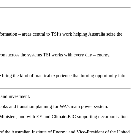
ormation – areas central to TSI’s work helping Australia seize the
 from across the systems TSI works with every day – energy,
 bring the kind of practical experience that turning opportunity into
​‌​​‍‌‌​ ​ ‌​‌​​‍‌‌​ ​‍​ ​‍​ ​‌‌‍‌‌‌‍​‍‌‍​‍​ ​‌‌‍‌​‌‍​‍‌‍​‍‌‍‌‍​ ‌​​ ‌‍​ ​‌​‍‌‌​ ​‍​ ​‍​‍‌‌​ ‌‌‌​‌​​‍ ‍‌ ‌​‌‍‌‌‌ ‍​‌ ‌​​‍‌‍‌ ​​‌‍‌‌‌ ​‍‌ ​ ‌ ​​‌‍‌‌‌‍​ ‌ ‌​‌‍‍‌‌ ‌‍‌‍‌‌​ ‌‌ ​​‌ ‌‌‌‍​‍‌‍ ​‌‍‍‌‌ ​ ‌‍‍​‌‍‌‌‌‍‌​​‍​‍‌ ‌
 ​ ‍‌​ ‌​​ ‌‌‌‍‌‌​ ‌‌‌‍​‍‌‍‌​‌‍‌​​ ‌​‌‍‌‌​‍‌‍‌ ‌​‌ ‍‌‌ ​​‌‍‌‌​ ‌‌‍ ‍‌‍‌‌‌ ‌ ‌ ​ ​‍‌‍‌ ​​‌‍​‌‌ ‌​‌‍‍​​ ‌‌‍​ ‌‍ ‌‍ ‍‌ ‌​‌‍‌‌‌‍ ‍‌ ‌​​‍‌‌​ ‌‌‌​​‍‌‌ ‌‍‍ ‌‍‌‌‌ ‍‌​‍‌‌​ ​ ‌​‌​​‍‌‌​ ​ ‌​‌​​‍‌‌​ ​‍​ ​‍​ ​‍​ ‌​​ ‌ ​ ​‍‌‍​ ​ ‌​‌‍‌​​ ‍​‌‍‌‍‌‍‌‍​ ‌‌‌‍‌‌​‍‌‌​ ​‍​ ​‍​‍‌‌​ ‌‌‌​‌​​‍ ‍‌‍​ ‌‍‍​‌‍‍‌‌‍ ​‌‍‌​‌ ​‍‌‍‌‌‌‍ ‍​‍‌‌​ ‌‌‌​​‍‌‌ ‌‍‍ ‌‍‌‌‌ ‍‌​‍‌‌​ ​ ‌​‌​​‍‌‌​ ​ ‌​‌​​‍‌‌​ ​‍​ ​‍​ ‌​​ ​‌​ ​​‌‍​‍‌‍​‍‌‍‌‌​ ‌‍‌‍‌​‌‍‌‍​ ‌‌​ ‍​​ ‌ ​‍‌‌​ ​‍​ ​‍​‍‌‌​ ‌‌‌​‌​​‍ ‍‌ ‌​‌‍‌‌‌ ‍​‌ ‌​​‍‌‍‌ ​​‌‍‌‌‌ ​‍‌ ​ ‌ ​​‌‍‌‌‌‍​ ‌ ‌​‌‍‍‌‌ ‌‍‌‍‌‌​ ‌‌ ​​‌ ‌‌‌‍​‍‌‍ ​‌‍‍‌‌ ​ ‌‍‍​‌‍‌‌‌‍‌​​‍​‍‌ ‌
 Ministers, and with EY and Climate-KIC supporting decarbonisation
he Australian Institute of Energy, and Vice-President of the United